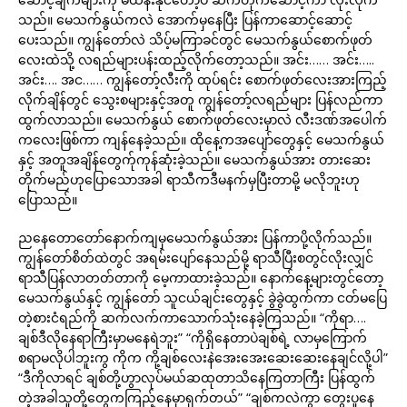
သည်။ မေသက်နွယ်ကလဲ အောက်မှနေပြီး ပြန်ကာဆောင့်ဆောင့်
ပေးသည်။ ကျွန်တော်လဲ သိပ့်မကြာခင်တွင် မေသက်နွယ်စောက်ဖုတ်
လေးထဲသို့ လရည်များပန်းထည့်လိုက်တော့သည်။ အင်း…… အင်း…..
အင်း…. အင…… ကျွန်တော့်လီးကို ထုပ်ရင်း စောက်ဖုတ်လေးအားကြည့်
လိုက်ချိန်တွင် သွေးစများနှင့်အတူ ကျွန်တော့်လရည်များ ပြန်လည်ကာ
ထွက်လာသည်။ မေသက်နွယ် စောက်ဖုတ်လေးမှာလဲ လီးဒဏ်အပေါက်
ကလေးဖြစ်ကာ ကျန်နေခဲ့သည်။ ထိုနေ့ကအပျော်တွေနှင့် မေသက်နွယ်
နှင့် အတူအချိန်တွေက်ုကုန်ဆုံးခဲ့သည်။ မေသက်နွယ်အား တားဆေး
တိုက်မည်ဟုပြောသောအခါ ရာသီကဒီမနက်မှပြီးတာမို့ မလိုဘူးဟု
ပြောသည်။
ညနေတောတော်နောက်ကျမှမေသက်နွယ်အား ပြန်ကာပို့လိုက်သည်။
ကျွန်တော်စိတ်ထဲတွင် အရမ်းပျော်နေသည်မို့ ရာသီပြီးစတွင်လိုးလျှင်
ရာသီပြန်လာတတ်တာကို မေ့ကာထားခဲ့သည်။ နောက်နေ့များတွင်တော့
မေသက်နွယ်နှင့် ကျွန်တော် သူငယ်ချင်းတွေနှင့် ခွဲခွဲထွက်ကာ ငတ်မပြေ
တဲ့စားငံရည်ကို ဆက်လက်ကာသောက်သုံးနေခဲ့ကြသည်။ “ကိုရာ….
ချစ်ဒီလိုနေရာကြီးမှာမနေရဲဘူး” “ကိုရှိနေတာပဲချစ်ရဲ့ လာမှကြောက်
စရာမလိုပါဘူးကွ ကိုက ကို့ချစ်လေးနဲအေးအေးဆေးဆေးနေချင်လို့ပါ”
“ဒီကိုလာရင် ချစ်တို့ဟွာလုပ်မယ်ဆထုတာသိနေကြတာကြီး ပြန်ထွက်
တဲ့အခါသူတို့တွေကကြည့်နေမှာရှက်တယ်” “ချစ်ကလဲကွာ တွေးပူနေ