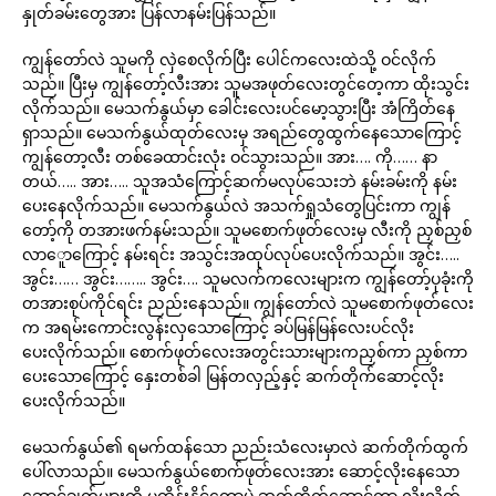
နှုတ်ခမ်းတွေအား ပြန်လာနမ်းပြန်သည်။
ကျွန်တော်လဲ သူမကို လှဲစေလိုက်ပြီး ပေါင်ကလေးထဲသို့ ဝင်လိုက်
သည်။ ပြီးမှ ကျွန်တော့်လီးအား သူမအဖုတ်လေးတွင်တေ့ကာ ထိုးသွင်း
လိုက်သည်။ မေသက်နွယ်မှာ ခေါင်းလေးပင်မော့သွားပြီး အံကြိတ်နေ
ရှာသည်။ မေသက်နွယ်ထုတ်လေးမှ အရည်တွေထွက်နေသောကြောင့်
ကျွန်တော့လီး တစ်ခေထာင်းလုံး ဝင်သွားသည်။ အား…. ကို…… နာ
တယ်….. အား….. သူအသံကြောင့်ဆက်မလုပ်သေးဘဲ နမ်းခမ်းကို နမ်း
ပေးနေလိုက်သည်။ မေသက်နွယ်လဲ အသက်ရှုသံတွေပြင်းကာ ကျွန်
တော့်ကို တအားဖက်နမ်းသည်။ သူမစောက်ဖုတ်လေးမှ လီးကို ညှစ်ညှစ်
လာေူာကြောင့် နမ်းရင်း အသွင်းအထုပ်လုပ်ပေးလိုက်သည်။ အွင်း…..
အွင်း…… အွင်း…….. အွင်း…. သူမလက်ကလေးများက ကျွန်တော့်ပုခုံးကို
တအားစုပ်ကိုင်ရင်း ညည်းနေသည်။ ကျွန်တော်လဲ သူမစောက်ဖုတ်လေး
က အရမ်းကောင်းလွန်းလှသောကြောင့် ခပ်မြန်မြန်လေးပင်လိုး
ပေးလိုက်သည်။ စောက်ဖုတ်လေးအတွင်းသားများကညှစ်ကာ ညှစ်ကာ
ပေးသောကြောင့် နှေးတစ်ခါ မြန်တလှည့်နှင့် ဆက်တိုက်ဆောင့်လိုး
ပေးလိုက်သည်။
မေသက်နွယ်၏ ရမက်ထန်သော ညည်းသံလေးမှာလဲ ဆက်တိုက်ထွက်
ပေါ်လာသည်။ မေသက်နွယ်စောက်ဖုတ်လေးအား ဆောင့်လိုးနေသော
ဆောင့်ချက်များကို မထိန်းနိုင်တော့ပဲ ဆက်တိုက်ဆောင့်ကာ လိုးလိုက်