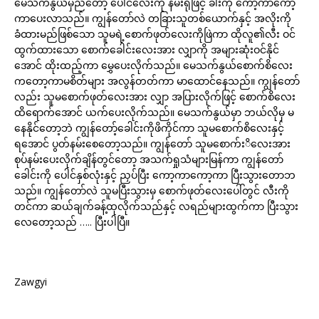
မေသက်နွယ်မှညတော့ ပေါင်လေးကို နမ်းရုံဖြင့် ခါးကို ကော့ကာကော့
ကာပေးလာသည်။ ကျွန်တော်လဲ တခြားသူတစ်ယောက်နှင့် အလိုးကို
ခံထားမည်ဖြစ်သော သူမရဲ့စောက်ဖုတ်လေးကိုဖြဲကာ ထိုလူ၏လီး ဝင်
ထွက်ထားသော စောက်ခေါင်းလေးအား လျှာကို အများဆုံးဝင်နိုင်
အောင် ထိုးထည့်ကာ မွှေပေးလိုက်သည်။ မေသက်နွယ်စောက်စိလေး
ကတော့ကာမစိတ်များ အလွန်တတ်ကာ မာထောင်နေသည်။ ကျွန်တော်
လည်း သူမစောက်ဖုတ်လေးအား လျှာ အပြားလိုက်ဖြင့် စောက်စိလေး
ထိရောက်အောင် ယက်ပေးလိုက်သည်။ မေသက်နွယ်မှာ ဘယ်လိုမှ မ
နေနိုင်တော့ဘဲ ကျွန်တော့်ခေါင်းကိုဖိကိုင်ကာ သူမစောက်စိလေးနှင့်
ရအောင် ပွတ်နမ်းစေတော့သည်။ ကျွန်တော် သူမစောက်းိလေးအား
စုပ်နမ်းပေးလိုက်ချိန်တွင်တော့ အသက်ရှုသံများမြန်ကာ ကျွန်တော်
ခေါင်းကို ပေါင်နှစ်လုံးနှင့် ညှပ်ပြီး ကော့ကာကော့ကာ ပြီးသွားတောဘ
သည်။ ကျွန်တော်လဲ သူမပြီးသွားမှ စောက်ဖုတ်လေးပေါ်တွင် လီးကို
တင်ကာ ဆယ်ချက်ခန့်ထုလိုက်သည်နှင့် လရည်များထွက်ကာ ပြီးသွား
လေတော့သည် ….. ပြီးပါပြီ။
Zawgyi