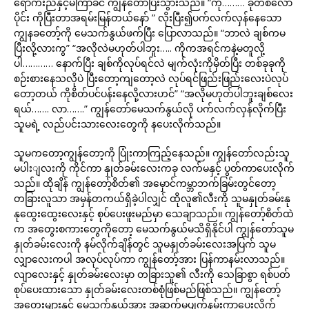
ရောက်းည်နှင့်မကြာခင် ကျွန်တော်ပြီးသွားသည်။ “ကို……… ခုတစ်လော
ပိုင်း ကိုပြီးတာအရမ်းမြန်တယ်နော် ” လိုးပြီး၍ပက်လက်လှန်နေသော
ကျွနခတော့်ကို မေသက်နွယ်ဖက်ပြီး ပြောလာသည်။ “ဘာလဲ ချစ်ကမ
ပြီးလို့လားကွ” “အလိုလဲမဟုတ်ပါဘူး….. ကိုကအရင်ကနဲ့မတူလို့
ပါ………… နောက်ပြီး ချစ်ကိုလုပ်ရင်လဲ မျက်လုံးကိုမှိတ်ပြီး တစ်ခုခုကို
စဉ်းစားနေသလိုပဲ ပြီးတော့ကျတော့လဲ လုပ်ရင်ဖြည်းဖြည်းလေးပဲလုပ်
တော့တယ် ကိုစိတ်ပင်ပန်းနေလို့လားဟင်” “အလိုမဟုတ်ပါဘူးချစ်လေး
ရယ်……. လာ…….” ကျွန်တော်မေသက်နွယ်လို ပက်လက်လှန်လိုက်ပြီး
သူမရဲ့ လည်ပင်းသားလေးတွေကို နပေးလိုက်သည်။
သူမကတော့ကျွန်တော့ကို ပြုံးကာကြည့်နေသည်။ ကျွန်တော်လည်းသူ
မပါးျလးကို ကိုင်ကာ နှုတ်ခမ်းလေးကခု လက်မနှင့် ပွတ်ကာပေးလိုက်
သည်။ ထိုချိန် ကျွန်တော့်စိတ်၏ အမှောင်ကမ္ဘာဘက်ခြမ်းတွင်တော့
တခြားလူသာ အမှန်တကယ်ရှိခဲ့ပါလျှင် ထိုလူ၏လီးကို သူမနှုတ်ခမ်းနု
နုထွေးထွေးလေးနှင့် စုပ်ပေးဖူးမည်မှာ သေချာသည်။ ကျွန်တော့်စိတ်ထဲ
က အတွေးစကားတွေကိုတော့ မေသက်နွယ်မသိရှိနိုင်ပါ ကျွန်တော်သူမ
နှုတ်ခမ်းလေးကို နမ်လိုက်ချိန်တွင် သူမနှုတ်ခမ်းလေးအပြက် သူမ
လျှာလေးကပါ အလုပ်လုပ်ကာ ကျွန်တော့်အား ပြန်ကာနမ်းလာသည်။
လျာလေးနှင့် နှုတ်ခမ်းလေးမှာ တခြားသူ၏ လီးကို သေခြာစွာ ရစ်ပတ်
စုပ်ပေးထားသော နှုတ်ခမ်းလေးတစ်စုံဖြစ်မည်ဖြစ်သည်။ ကျွန်တော့်
အတွေးများနှင့် မေသက်နွယ်အား အဆက်မပျက်နမ်းကာပေးလိုက်