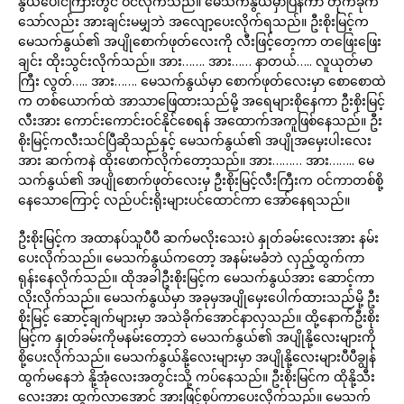
နွယ်ပေါင်ကြားတွင် ဝင်လိုက်သည်။ မေသက်နွယ်မှာပြန်ကာ တိုက်ခိုက်
သော်လည်း အားချင်းမမျှဘဲ အလျော့ပေးလိုက်ရသည်။ ဦးစိုးမြင့်က
မေသက်နွယ်၏ အပျိုစောက်ဖုတ်လေးကို လီးဖြင့်တေ့ကာ တဖြေးဖြေး
ချင်း ထိုးသွင်းလိုက်သည်။ အား……. အား…… နာတယ်….. လူယုတ်မာ
ကြီး လွတ်….. အား……. မေသက်နွယ်မှာ စောက်ဖုတ်လေးမှာ စောစောထဲ
က တစ်ယောက်ထဲ အာသာဖြေထားသည်မို့ အရေများစိုနေကာ ဦးစိုးမြင့်
လီးအား ကောင်းကောင်းဝင်နိုင်စေရန် အထောက်အကူဖြစ်နေသည်။ ဦး
စိုးမြင့်ကလီးသင်ပြီဆိုသည်နှင့် မေသက်နွယ်၏ အပျိုအမှေးပါးလေး
အား ဆက်ကနဲ ထိုးဖောက်လိုက်တော့သည်။ အား……… အား…….. မေ
သက်နွယ်၏ အပျိုစောက်ဖုတ်လေးမှ ဦးစိုးမြင့်လီးကြီးက ဝင်ကာတစ်စို့
နေသောကြောင့် လည်ပင်းရိုးများပင်ထောင်ကာ အော်နေရသည်။
ဦးစိုးမြင့်က အထာနပ်သူပီပီ ဆက်မလိုးသေးပဲ နှုတ်ခမ်းလေးအား နမ်း
ပေးလိုက်သည်။ မေသက်နွယ်ကတော့ အနမ်းမခံဘဲ လှည့်ထွက်ကာ
ရုန်းနေလိုက်သည်။ ထိုအခါဦးစိုးမြင့်က မေသက်နွယ်အား ဆောင့်ကာ
လိုးလိုက်သည်။ မေသက်နွယ်မှာ အခုမှအပျိုမှေးပေါက်ထားသည်မို့ ဦး
စိုးမြင့် ဆောင့်ချက်များမှာ အသဲခိုက်အောင်နာလှသည်။ ထို့နောက်ဦးစိုး
မြင့်က နှုတ်ခမ်းကိုမနမ်းတော့ဘဲ မေသက်နွယ်၏ အပျိုနို့လေးများကို
စို့ပေးလိုက်သည်။ မေသက်နွယ်နို့လေးများမှာ အပျိုနို့လေးများပီပီချွန်
ထွက်မနေဘဲ နို့အုံလေးအတွင်းသို့ ကပ်နေသည်။ ဦးစိုးမြင်က ထိုနို့သီး
လေးအား ထွက်လာအောင် အားဖြင့်စုပ်ကာပေးလိုက်သည်။ မေသက်