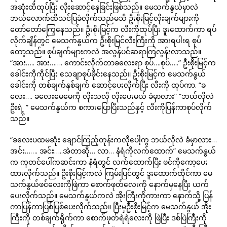
အဆုံးထိထုပ်ပြီး လိုးဆောင့်နေခြင်းဖြစ်သည်။ မေသက်နွယ်မှာလဲ
ဘယ်လောက်ထိသင်ပြခံလိုက်သည်မသိ ဦးစိုးမြင့်လိုးချက်များကို
တော်တော်ကြွေနေသည်။ ဦးစိုးမြင့်က လီးကိုထုပ်ပြီး ဒူးထောက်ကာ ရပ်
လိုက်ချိန်တွင် မေသက်နွယ်က ဦးစိုးမြင်လီးကြီးကို အားရပါးရ စုပ်
တော့သည်။ စုပ်ချက်များကလဲ အလွန်ပင်ဆရာကြလွန်းလာသည်။
“အား….. အား……. ကောင်းလိုက်တာခလေးရာ စုပ်….စုပ်…..” ဦးစိုးမြင့်က
ခေါင်းကိုကိုင်ပြီး သေချာစုပ်ခိုင်းနေသည်။ ဦးစိုးမြင့်က မေသက်နွယ်
ခေါင်းကို တစ်ချက်နှစ်ချက် ဆောင့်ပေးလိုက်ပြီး လီးကို ထုပ်ကာ. “ခ
လေး…. ခလေးမေမေကို လိုးသလို လိုးပေးမယ် ခံမှာလား” “ဘယ်လိုလဲ
ဦးရဲ့ ” မေသက်နွယ်က စကားပြောပြီးသည်နှင့် လီးကိုပြန်ကာစုပ်လိုက်
သည်။
“ခလေးပထမဆုံး ချောင်ကြည့်တုန်းကလိုပေါ့ကွ ဘယ်လိုလဲ ခံမှာလား…
အင်း……. အင်း…..အဲတာဆို… လာ… နံရံကိုလက်ထောက်” မေသက်နွယ်
က ကုတင်ပေါ်ကဆင်းကာ နံရံတွင် လက်ထောက်ပြီး ဖင်ကိုကော့ပေး
ထားလိုက်သည်။ ဦးစိုးမြင့်ကလဲ ကြမ်းပြင်တွင် ဒူးထောက်ထိုင်ကာ မေ
သက်နွယ်ဖင်လေးကိုဖြဲကာ စောက်ဖုတ်လေးကို နောက်မှနေပြီး ယက်
ပေးလိုက်သည်။ မေသက်နွယ်ကလဲ အိုးကြီးကိုကားကာ နောက်သို့ ပြန်
ကာပြန်ကာပြစ်ပြစ်ပေးလိုက်သည်။ ပြီးမှဦးစိုးမြင့်က မေသက်နွယ် အိုး
ကြီးကို တစ်ချက်ရိုက်ကာ စောက်ဖုတ်ရဲရဲလေးကို ဖြဲပြီး ဒစ်ပြဲကြီးကို