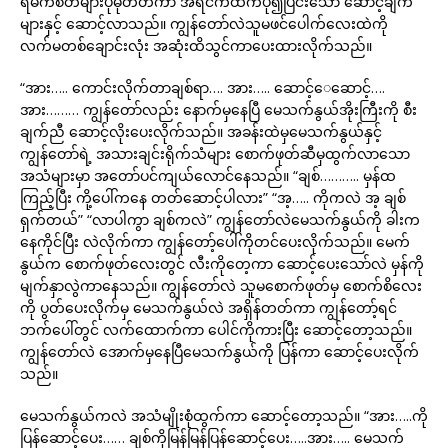
ရမက်စိတ်များပိုမိုတတ်ကာ အရင်ကထက်ပို၍ပြင်းသော ဆောင့်ချက်
များနှင့် ဆောင့်လာသည်။ ကျွန်တော်လဲသူမဖင်ပေါက်လေးထဲကို
လက်မတစ်ချောင်းလုံး အဆုံးထိသွင်ကာပေးထားလိုက်သည်။
“အား….. ကောင်းလိုက်တာချစ်ရာ…. အား….. ဆောင့်ေဆောင့်….
အား……… ကျွန်တော်လည်း နောက်မှနေပြီ မေသက်နွယ်အိုးကြီးကို စီး
ချက်ညီ ဆောင့်လိုးပေးလိုက်သည်။ အခန်းထဲမှမေသက်နွယ်နှင့်
ကျွန်တော်ရဲ့ အသားချင်းရိုက်သံများ စောက်ဖုတ်ဆီမှထွက်လာသော
အသံများမှာ အတော်ပင်ကျယ်လောင်နေသည်။ “ချစ်……….. မှန်ထ
ကြည့်ပြီး ကို့ပေါ်ကနေ တတ်ဆောင့်ပါလား” “အ့….. ကိုကလဲ အ့ ချစ်
ရှက်တယ်” “လာပါကွာ ချစ်ကလဲ” ကျွန်တော်လဲမေသက်နွယ်ကို ခါးက
နေကိုင်ပြီး လဲလိုက်ကာ ကျွန်တော့်ပေါ်ကိုတင်ပေးလိုက်သည်။ မေက်
နွယ်က စောက်ဖုတ်လေးတွင် လီးကိုတေ့ကာ ဆောင့်ပေးသော်လဲ မှန်ကို
မျက်နှာလွဲကာနေသည်။ ကျွန်တော်လဲ သူမစောက်ဖုတ်မှ စောက်စိလေး
ကို ပွတ်ပေးလိုက်မှ မေသက်နွယ်လဲ အရှိန်တတ်ကာ ကျွန်တော့်ရင်
ဘက်ပေါ်တွင် လက်ထောက်ကာ ပေါင်ကိုကားပြီး ဆောင့်တော့သည်။
ကျွန်တော်လဲ အောက်မှနေပြီမေသက်နွယ်ကို ပြန်ကာ ဆောင့်ပေးလိုက်
သည်။
မေသက်နွယ်ကလဲ အသံမျိုးစုံထွက်ကာ ဆောင့်တော့သည်။ “အား…..ကို
ပြန်ဆောင့်ပေး…… ချစ်ကိုမြန်မြန်ပြန်ဆောင့်ပေး…..အား….. မေသက်