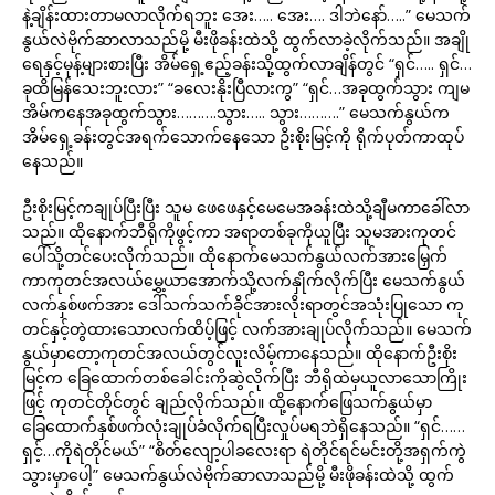
နဲ့ချိန်းထားတာမလာလိုက်ရဘူး အေး….. အေး…. ဒါဘဲနော်…..” မေသက်
နွယ်လဲဗိုက်ဆာလာသည်မို့ မီးဖိုခန်းထဲသို့ ထွက်လာခဲ့လိုက်သည်။ အချို
ရေနှင့်မုန့်များစားပြီး အိမ်ရှေ့ဧည့်ခန်းသို့ထွက်လာချိန်တွင် “ရှင်….. ရှင်…
ခုထိမြန်သေးဘူးလား” “ခလေးနိုးပြီလားကွ” “ရှင်…အခုထွက်သွား ကျမ
အိမ်ကနေအခုထွက်သွား……….သွား….. သွား……….” မေသက်နွယ်က
အိမ်ရှေ့ခန်းတွင်အရက်သောက်နေသော ဥိးစိုးမြင့်ကို ရိုက်ပုတ်ကာထုပ်
နေသည်။
ဦးစိုးမြင့်ကချုပ်ပြီးပြီး သူမ ဖေဖေနှင့်မေမေအခန်းထဲသို့ချီမကာခေါ်လာ
သည်။ ထိုနောက်ဘီရိုကိုဖွင့်ကာ အရာတစ်ခုကိုယူပြီး သူမအားကုတင်
ပေါ်သို့တင်ပေးလိုက်သည်။ ထိုနောက်မေသက်နွယ်လက်အားမြှေက်
ကာကုတင်အလယ်မွှေ့ယာအောက်သို့လက်နှိုက်လိုက်ပြီး မေသက်နွယ်
လက်နှစ်ဖက်အား ဒေါ်သက်သက်ခိုင်အားလိုးရာတွင်အသုံးပြုသော ကု
တင်နှင့်တွဲထားသောလက်ထိပ့်ဖြင့် လက်အားချုပ်လိုက်သည်။ မေသက်
နွယ်မှာတော့ကုတင်အလယ်တွင်လူးလိမ့်ကာနေသည်။ ထိုနောက်ဦးစိုး
မြင့်က ခြေထောက်တစ်ခေါင်းကိုဆွဲလိုက်ပြီး ဘီရိုထဲမှယူလာသောကြိုး
ဖြင့် ကုတင်တိုင်တွင် ချည်လိုက်သည်။ ထို့နောက်ဖြေသက်နွယ်မှာ
ခြေထောက်နှစ်ဖက်လုံးချုပ်ခံလိုက်ရပြီးလှုပ်မရဘဲရှိနေသည်။ “ရှင်……
ရှင့်…ကိုရဲတိုင်မယ်” “စိတ်လျော့ပါခလေးရာ ရဲတိုင်ရင်မင်းတို့အရှက်ကွဲ
သွားမှာပေါ့” မေသက်နွယ်လဲဗိုက်ဆာလာသည်မို့ မီးဖိုခန်းထဲသို့ ထွက်