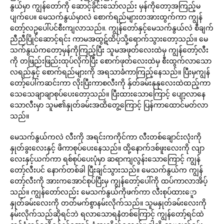
နွယ်မှာ ကျွန်တော်ကို ဆောင့်ခိုင်းသော်လည်း မှန်ကိုတော့အကြည့်မ
ပျက်ပေ။ မေသက်နွယ်မှာလဲ စောက်ရည်များတအားထွက်ကာ ကျွန်
တော့်လဥပေါ်ပင်စီးကျလာသည်။. ကျွန်တော်နှင့်မေသက်နွယ်လဲ စီချက်
ညီညီပြိုင်ဆောင့်ရင်း ကာမအထွဋ်ထိပ့်သို့ရောက်သွားတော့သည်။ မေ
သက်နွယ်ကတော့မှန်ကိုကြည့်ပြီး သူမအဖုတ်လေးထဲမှ ကျွန်တော့်လီး
ကို တဖြည်းဖြည်းထုပ်လိုက်ပြီး စောက်ဖုတ်လေးထဲမှ စီးထွက်လာသော
လရည်နှင့် စောက်ရည်များကို အရသာခံကာကြည့်နေသည်။ ပြီးမှကျွန်
တော့်ပေါ်ကဆင်းကာ လိုးပြီးကာစလီးကို နှ်တ်ခမ်းနုနုလေးထဲထည့်ကာ
သေသေချာချာစုပ်ပေးတော့သည်။ ပြီးထားသောကြောင့် ပျော့လာနေ
သောလီးမှာ သူမ၏နှုတ်ခမ်းအထိတွေ့ကြောင့် ပြန်ကာထောင်မတ်လာ
သည်။
မေသက်နွယ်ကလဲ လီးကို အရင်းကကိုင်ကာ လီးတစ်ချောင်းလုံးကို
နှုတ်ခွးလေးနှင့် ဖိကာစုပ်ပေးနေသည်။ ထို့နောက်ဒစ်ဖူးလေးကို လျာ
လေးနှင့်ယက်ကာ ရစ်စုပ်ပေးပုံမှာ ဆရာကျလွန်းသောကြောင့် ကျွန်
တော့်လီးပင် နောက်တစ်ခါ ပြီးချင်သွားသည်။ မေသက်နွယ်က ကျွန်
တော့်လီးကို အားကအောင်စုပ်ပြီးမှ ကျွန်တော့်ပေါ်ကို ထပ်ကာလာအိပ့်
သည်။ ကျွန်တော်လည်း မေသက်နွယ်ကိုဖက်ကာ လီးစုပ်ထားေူာ
နှုတ်ခမ်းလေးကို တတ်မက်စွာနမ်းလိုက်သည်။ သူမနှုတ်ခမ်းလေးကို
နမ်းလိုက်သည်ဆိုရင်ဘဲ ရလာသောရနံတစ်ကြောင့် ကျွန်တော့်ရင်ထဲ