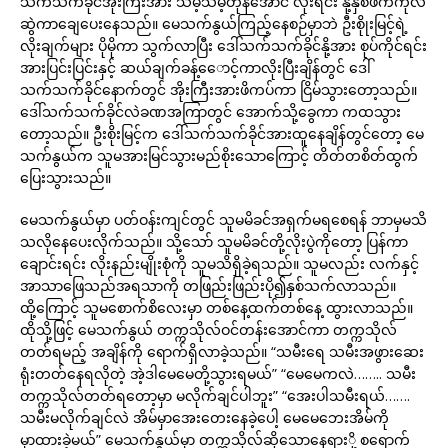
သက်သက်ခိုင်အိုးကြီးအား သိမ့်သိမ့်တုန်အောင် လိုးရင်း နို့နှစ်ဖက်ကိုလဲ
ဆွဲကာချေပေးနေသည်။ မေသက်နွယ်ကြည့်နေစဉ်မှာဘဲ ဦးစိုုးမြင့်ရဲ့
လိုးချက်များ ပိုမိုကာ သွက်လာပြီး ဒေါ်သက်သက်ခိုင်နို့အား စုပ်ကိုင်ရင်း
အားပြင်းပြင်းနှင့် ဆယ်ချက်ခန့်ေောင့်ကာလိုးပြီးချိန်တွင် ဒေါ်
သက်သက်ခိုင်နောက်တွင် အိုးကြီးအားဖိကပ်ကာ ငြိမ်သွားတော့သည်။
ဒေါ်သက်သက်ခိုင်လဲခဏအကြာတွင် အောက်သို့ခွေကာ ကထသွား
တော့သည်။ ဦးစိုးမြင့်က ဒေါ်သက်သက်ခိုင်အားထူနေချိန်တွင်တော့ မေ
သက်နွယ်က သူမအားမြင်သွားမည်စိုးသောကြောင့် တိတ်တစိတ်ထွက်
ပြေးသွားသည်။
မေသက်နွယ်မှာ ပတ်ဝန်းကျင်တွင် သူမမိခင်အရှက်မရစေရန် ဘာမှမသိ
သလိုနေပေးလိုက်သည်။ သို့သော် သူမမိခင်တို့လိုးပွဲကိုတော့ ပြန်ကာ
ချောင်းရင်း လိုးနည်းမျိုးစုံကို သူမသိရှိခဲ့ရသည်။ သူမလည်း လက်နှင့်
အာသာဖြေသည်အရသာကို တဖြည်းဖြည်းပို၍နှစ်သက်လာသည်။
ထို့ကြောင့် သူမစောက်စိလေးမှာ တစ်နေ့ထက်တစ်နေ့ ထွားလာသည်။
ထိုသို့ဖြင့် မေသက်နွယ် တက္ကသိုလ်ဝင်တန်းအောင်ကာ တက္ကသိုလ်
တတ်ရမည့် အချိန်ကို ရောက်ရှိလာခဲ့သည်။ “သမီးရေ သမီးအဖွားဆေး
ရုံးတတ်နေရလိုတဲ့ အဲ့ဒါမေမေတို့သွားရမယ်” “မေမေကလဲ…….. သမီး
တက္ကသိုလ်တတ်ရတော့မှာ မလိုက်ချင်ပါဘူး” “အေးပါသမီးရယ်…….
သမီးမလိုက်ချင်လဲ အိမ်မှာအေးတေးနေခဲ့ပေါ့ မေမေဘေးအိမ်ကို
မှာထားခဲ့မယ်” မေသက်နွယ်မှာ တက္ကသိုလ်ဆိုသောနေရားို့ စရောက်