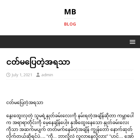
MB
BLOG
ငတ်မပြေတဲ့အရသာ
July 1, 2021
admin
ငတ်မပြေတဲ့အရသာ
နွေးထွေးလှတဲ့ သူမရဲ့နှုတ်ခမ်းလေးကို နမ်းရတဲ့အချိန်ဆိုတာ ကမ္ဘာပေါ်
က အရာရာတိုင်းကို မေ့နေချိန်ပေါ့။ နုအိထွေးနေသော နှုတ်ခမ်းလေး
ကိုသာ အဆက်မပျက် တတ်မက်နေမိတဲ့အချိန် ကျွန်တော် နောက်ဆုတ်
လိုက်တယ်ဆိုရင်ပဲ….. “ကို… ဘာလို့လဲ လူလာနေလို့လား” “ဟင်…. အော်