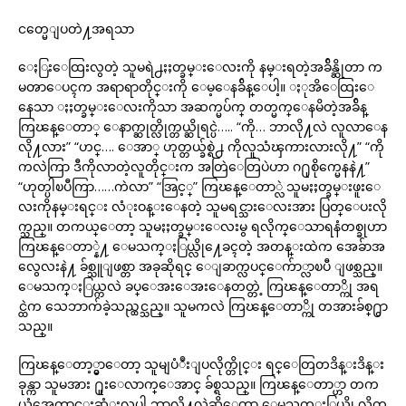
ငတ္မေျပတဲ႔အရသာ
ေႏြးေထြးလွတဲ့ သူမရဲ႕ႏႈတ္ခမ္းေလးကို နမ္းရတဲ့အခ်ိန္ဆိုတာ က
မၻာေပၚက အရာရာတိုင္းကို ေမ့ေနခ်ိန္ေပါ့။ ႏုအိေထြးေ
နေသာ ႏႈတ္ခမ္းေလးကိုသာ အဆက္မပ်က္ တတ္မက္ေနမိတဲ့အခ်ိန္
ကြၽန္ေတာ္ ေနာက္ဆုတ္လိုက္တယ္ဆိုရင္ပဲ….. “ကို… ဘာလို႔လဲ လူလာေန
လို႔လား” “ဟင္…. ေအာ္ ဟုတ္တယ္ခ်စ္ရဲ႕ ကိုလူသံၾကားလားလို႔” “ကို
ကလဲကြာ ဒီကိုလာတဲ့လူတိုင္းက အတြဲေတြပဲဟာ ဂ႐ုစိုက္မေနနဲ႔”
“ဟုတ္ပါၿပီကြာ……ကဲလာ” “အြင့္” ကြၽန္ေတာ္လဲ သူမႏႈတ္ခမ္းဖူးေ
လးကိုနမ္းရင္း လံုးဝန္းေနတဲ့ သူမရင္သားေလးအား ပြတ္ေပးလို
က္သည္။ တကယ္ေတာ့ သူမႏႈတ္ခမ္းေလးမွ ရလိုက္ေသာရနံတစ္ခုဟာ
ကြၽန္ေတာ္နဲ႔ ေမသက္ႏြယ္လို႔ေခၚတဲ့ အတန္းထဲက အေခ်ာအ
လွေလးနဲ႔ ခ်စ္သူျဖစ္တာ အခုဆိုရင္ ေျခာက္လပင္ေက်ာ္လာၿပီ ျဖစ္သည္။
ေမသက္ႏြယ္ကလဲ ခပ္ေအးေအးေနတတ္တဲ့ ကြၽန္ေတာ္ကို အရ
င္ထဲက သေဘာက်ခဲ့သည္ထင္သည္။ သူမကလဲ ကြၽန္ေတာ္ကို တအားခ်စ္႐ွာ
သည္။
ကြၽန္ေတာ့္မွာေတာ့ သူမျပံဳးျပလိုက္တိုင္း ရင္ေတြတဒိန္းဒိန္း
ခုန္ကာ သူမအား ႐ူးေလာက္ေအာင္ ခ်စ္ရသည္။ ကြၽန္ေတာ္ဟာ တက
ယ္ကံအေကာင္းဆံုးလူပါ ဘာလို႔လဲဆိုေတာ့ ေမသက္ႏြယ္ကို လိုက္