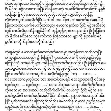
ပထမဆုံးရသော ခံစားမှုမို့ ခြေချောင်းလေးများပင်ကုပ်သွား သည်။ ဦး
စိုးမြင့်က စရုံသာစထားခဲ့ပြီး ဂါဝန်လေးကို အပေါ်ထိဆက်လှန်ကာ နို့နှစ်
လုံးကြားရှိ ရင်စုံအလယ်တည့်တည့်လေးကို လျှာထိပ့်လေးဖြင့်
လိုက်ကာပွတ်ပေးလိုက်ပြီး ချက်၏ အပေါ်နားလေးရောက်မှ အပေါ်သို့
ပြန်တတ်ကာ ယက်ပေးလိုက်သည်။ မေသက်နွယ်မှာ ဦးစိုးမြင့်အထိတွေ
တွင် ဘယ်လိုမှမထိန်းချုပ်နိုင်ဘဲ တွန့်တွန့်လူးကာနေသည်။ ဦးစိုးမြင့်က
လဲ နို့သီးခေါင်းလေးကိုရှောင်ကာ နိုအုံသားလေးများကို နှုတ်ခမ်းဖြင့်
ပွတ်ကာ လိုက်နမ်းပေးလိုက်သည်။
ထိုချိန်တွင် မေသက်နွယ်စောက်ဖုတ်လေးမှာ အလွန်ယားတတ်လာပြီး
ကော့ပျံကာလာသည်။ ဦးစိုးမြူ့်၏ ုာမခလုပ်များကို တစ်ခုချင်းဖွင့်မှု
ကြောင့်လဲ ကာမစိတ်များ အရှိန်မြင့်ကာတတ်လာသည်။ ဦးစိုးမြင့်က မေ
သက်နွယ်စောက်ဖုတ်လေးကို လက်ဖြင့်အုပ်ကိုင်ကာ လက်ခလယ်လေး
ဖြင့် စောက်စိလေးအားပွတ် ပေးလိုက်ချိန်တွင် “အာ့…… အား…….
ရှင်စောစောကမှလုပ်ထားတာ အခုထပ်လုပ်ရင် သေသွားမှာပေါ့ ရှင်အခု
ထွက်သွား…… ထွက်သွား…….” မသေပါဘူးခလေးရာ မင်းကိုတိုက်ထား
တဲ့ရေထဲမှာ အားဆေးပါထည့်တိုက်လိုက်ပါတယ်ကွ” ဦးစိုးမြင့်က မေ
သက်နွယ်၏ စောက်ဖုတ်အပေါ်ပိုင်း ဆီးဂုဏ်နေရာလေးအား နှုတ်ခမ်း
ဖြင့် ပွတ်ကာနေရင်း ပြောလိုက်သည်။ မေသက်နွယ်မှာလဲ ညည်းသံများ
ဆူညံနေရင်း ကာမစိတ်များထုံလွှမ်းကာနေသည်။ အား…….. အား……..