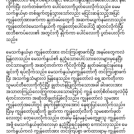
လိုက်ပြီး လက်တစ်ဖက်က ပေါင်လေးကိုပွတ်ပေးလိုက်သည်။ မေမ
သက်နွယ်မှာ တစ်ချက်တွန်သွားသော်လည်း မငြင်းဆန်သည့်အပြင်
ကျွန်တော့်အားဖက်ကာ နှုတ်ခမ်းတွေကို အဆက်မပျက်နမ်းလာသည်။
ကျွန်တော်လဲမေသက်နွယ်ကို ကျွန်တော့်ပေါင်ပေါ်သို့ ဆွဲတင်လိုက်ပြီး
ထဘီစကပ်လေး၏ အတွင်းကို နှိုက်ကာ ပေါင်လေးကို ပွတ်ပေးလိုက်
သည်။
မေသက်နွယ်မှာ ကျွန်တော်အား တင်းကြပ်စွာဖက်ပြီး အနမ်းတွေကလဲ
မြန်လာသည်။ မေသက်နွယ်၏ နုညံ့သောပေါင်သားလေးများမှနေပြီး
တင်သားများကို အဆင့်တတ်ကာ ကိုင်လိုက်ပြီး နှုတ်ခမ်းချင်းနမ်းနေ
ချင်းကို ရပ်လိုက်သည်။ မေသက်နွယ်မှာကျွန်တော်ကို တင်ကြပ်စွာဖက်
ပြီး အသက်ရှုသံများလဲ မြန်နေသည်။ ကျွန်တော်လဲ ရှေ့ဆက်တိုးကာ
သူမပင်တီလေးကိုကိုင်ပြီး ချွတ်ဟန်ပြုလိုက်သောအခါ ခါးဖလးအား
အသာတကြည်လေးကြွကာပေးသောကြောင့် ကျွန် တော့်စိတ်တွေလဲပိုမို
ရဲတင်းလာကာ အဆုံးထိချွတ်ပြစ်လိုသည်။ ကျွန်တော်လဲ သူမအား
ကျွန်တော့်အပေါ်တွင် ခွရက်ဖြစ်သွားအောင် နေရာပြင်ပေးလိုက်သည်။
ပြီးမှ ကျွန်တော့်ပုဆိုးကို ချွတ်ကာ ကျွန်တော့်လီးကို သူမစောက်ဖုတ်
လေးတွင် တေ့ပေးလိုက်သည်။ တခါမှ မိန်းမနှင့်မတွေ့ဖူးသူ ကျွန်တော်
အဖို့ မေသက်နွယ်ဖုတ်လေးမှာ နုညံ့ပြီးရင်ခုန်စရာ ကောင်းလှသည်။ မေ
သက်နွယ်ကလဲ ကျွန်တော်အား တင်းကြပ်စွာ ဖက်ထားရာမှ ကျွန်တော်