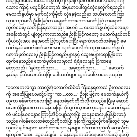
အပျိုရိုင်းမလေးမေသက်နွယ်မှာ ကြမ်းကြမ်းတမ်းတမ်းလိုးခံလိုက်ရ
သောကြောင့် မလှုပ်နိုင်တော့ဘဲ အိပ့်ယာပေါ်တွင်လှဲနေလိုက်ရသည်။
မေသက်နွယ်မှာ မျက်လုံးကိုမှိတ် လှဲနေခဲ့သည်မှာ ဘယ်လောက်ကြာ
သွားသည်မသိ ဦးစိုးမြင့်က ရေစွတ်ထားသောအဝတ်ဖြင့် လရောက်
သုတ်ပေးမှ သတိပြန်ရလာသည်။ အဟင့်….. မေသက်နွယ်ငိုသံလေးမှာ
အခန်းထဲတွင် ပျံလွှင့်ကာလာသည်။ ဦးစိုးမြင့်ကတော့ မေသက်နွယ်တစ်
ကိုယ်လုံးအား ရေအဝတ်ဖြင့်သုတ်ပေးပြီး နောက်အဝတ်တစ်ခုနှင့် မေ
သက်နွယ်စောက်ဖုတ်လေးအား သုတ်ပေးလိုက်သည်။ မေသက်နွယ်
စောက်ဖုတ်လေးမှ ဦးစိုးမြင့်လရည်များနှင့် သွေးစများရောပြွန်းကာ
ထွက်နေသည်။ စောက်ဖုတ်လေးမှာလဲ ရဲရဲလေးနှင့် ပြဲကာနေ
တော့သည်။ “ရှင်ထွက်သွား………… အခုထွက်သွား………..” မေသက်
နွယ်မှာ ငိုသံလေးတိတ်ပြီး ဒေါသသံများ ထွက်ပေါ်လာတော့သည်။
“ခလေးကလဲကွာ ဘာလို့အဲ့လောက်ထိစိတ်ကြီးနေရတာလဲ ဦးကခလေး
ကို အဖော်ပြုပေးမလို့ပါကွ” “ထ….လာ….” ဦးစိုးမြင့်က မေသက်နွယ်ကို
ထူကာ ဖန်ခွက်ကလေးဖြင့် ရေတစ်ခွက်တိုက်လိုက်သည်။ ပြီးမှ ဆောင်
လေးကိုခြုံပေးကာ အခန်းအပြင်ကိုထွက်သွားတော့သည်။ မေသက်နွယ်
လဲ ပင်ပန်ယနေေူာကြောင့်အိပ့်ပျော်သွားပြီး ညနေစောင်းမှပြန်နိုးလာခဲ့
သည်။ ဂါဝန်လေးတစ်ထည်ကိုဝတ်ပြီး ဖုန်းကိုကြည့်လိုက်ချိန်တွင် သူမ
သူငယ်ချင်းမျာက ဆက်ထားသောဖုန်းများ ဝင်ထားသည်ကို တွေ့လိုက်
ရသည်။ “အေး…သူငယ်ချင်း.. ငါနေ့လည်ကသိပ့်နေမကောင်းလို့ နင်တို့