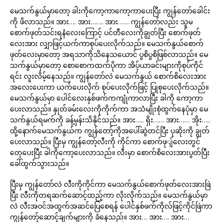
မေသက်နွယ်မှာတော့ ခါးကိုကော့ကာကော့ကာပေးပြီး ကျွန်တော်ခေါင်း
ကို ဖိလာသည်။ အား…. အား……. အား…… ကျွန်တော်လည်း သူမ
စောက်ဖုတ်သင်းရနံလေးကြောင့် ပင်တီလေးကိုချွတ်ပြီး စောက်ဖုတ်
လေးအား လျှာဖြင့်ယက်ကာစုပ်ပေးလိုက်သည်။ မေသက်နွယ်စောက်
ဖုတ်လေးမှာတော့ အရသာကိုသိနေသယောင် ပွစိပွစိဖြစ်လာသည်။ မေ
သက်နွယ်မှာတော့ စောစောကထက်ပိုကာ အိပ့်ယာခင်းများကိုစုပ်ကိုင်
ရင်း လူးလိမ့်နေသည်။ ကျွန်တော်လဲ မေသက်နွယ် စောက်စိလေးအား
အလေးပေးကာ ယက်ပေးလိုက် စုပ်ပေးလိုက်ဖြင့် ပြုစုပေးလိုက်သည်။
မေသက်နွယ်မှာ ပေါင်လေးနှစ်ဖက်ကကျုံကာလာပြီး ခါကို ကော့ကာ
ပေးလာသည်။ နှုတ်ခမ်းလေးကိုကိုက်ကာ အသံမျိုးစုံထွက်နေပုံမှာ မေ
သက်နွယ်ရမက်ကို ခန့်မှန်းသိနိုင်သည်။ အား….. ရှိး…… အား…… အိုး…..
ထို့နောက်မေသက်နွယ်က ကျွန်တော့်ကိုအပေါ်ဆွဲတင်ပြီး ပုဆိုးကို ချွတ်
ပေးလာသည်။ ပြီးမှ ကျွန်တော့်လီးကို ကိုင်ကာ စောက်ဖုျ်လေးတွင်
တေ့ပေးပြီး ခါကိုကော့ပေးလာသည်။ လီးမှာ စောက်စိလေးအားပွတ်ပြီး
ခေါ်ထွက်သွားသည်။
ပြီးမှ ကျွန်တော်လဲ လီးကိုကိုင်ကာ မေသက်နွယ်စောက်ဖုတ်လေးအားဖြဲ
ပြီး လီးကိုတရဆက်ဆောင့်ထည့်ကာ လိုးလိုက်သည်။ မေသက်နွယ်မှာ
လဲ လီးအဝင်အထွက်အဆင်ပြေစေရန် ပေါင်နှစ်ဖက်ကိုလ်ဖြင့်ကိုင်ဖြဲကာ
ကျွန်တော့်ဆောင့်ချက်များကို ခံနေသည်။ အား… အား…. အား…