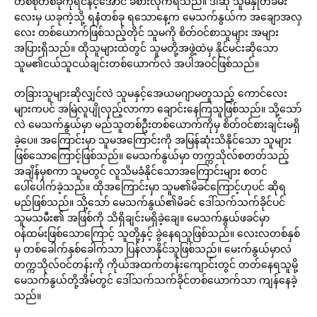
တစ်စုံတစ်ခုကိုရင်နင့်အောင် ခံစားလိုက်ရသည်။ ဒါဆို သူမနှုတ်ခမ်း
လေးမှ ယခုကဲ့သို့ ရနံတစ်ခု ရသောနေ့က မေသက်နွယ်က အချောအလှ
လေး တစ်ယောက်ဖြစ်သည့်တိုင် သူမကို စိတ်ဝင်စာသူများ အများ
အပြားရှိသည်။ ထိုသူများထဲတွင် သူမတို့အဖွဲ့ထဲမှ နိုင်မင်းဆိုသော
သူမ၏ငယ်သူငယ်ချင်းတစ်ယောက်လဲ အပါအဝင်ဖြစ်သည်။
တခြားသူများဆိုလျှင်လဲ သူမနှင့်အေယမဂျာမတူသည့် ကောင်လေး
များကပင် အမြဲလူပျိုလှည့်လာကာ ချောင်းနေကြသူဖြစ်သည်။ သို့သော်
လဲ မေသက်နွယ်မှာ မည်သူတစ်ဦးတစ်ယောက်ကိုမှ စိတ်ဝင်စားချင်းမရှိ
ခဲ့ပေ။ အကြောင်းမှာ သူမအကြောင်းကို အမြန်ဆုံးသိနိုင်သော သူများ
ဖြစ်သောကြောင့်ဖြစ်သည်။ မေသက်နွယ်မှာ တက္ကသိုလ်စတတ်သည့်
အချိန်မှစကာ သူမတွင် လူသိမခံနိုင်သောအကြောင်းများ စတင်
ပေါ်ပေါက်ခဲ့သည်။ ထိုအကြောင်းမှာ သူမ၏မိခင်ကြောင့်ဟုပင် ဆိုရ
မည်ဖြစ်သည်။ သို့သော် မေသက်နွယ်၏မိခင် ဒေါ်သက်သက်ခိုင်ပင်
သူမသမီး၏ အဖြစ်ကို သိရှိချင်းမရှိခဲ့ချေ။ မေသက်နွယ်ဖခင်မှာ
ဝန်ထမ်းဖြစ်သောကြောင့် သူတို့နှင့် ခွဲနေရသူဖြစ်သည်။ လေးလတစ်နှစ်
မှ တစ်ခေါက်နှစ်ခေါက်သာ ပြန်လာနိုင်သူဖြစ်သည်။ မေးက်နွယ်မှာလဲ
တက္ကသိုလ်ဝင်တန်းကို ကိုယ်အထက်တန်းကျောင်းတွင် တတ်နေရသူမို့
မေသက်နွယ်တို့အိမ်တွင် ဒေါ်သက်သက်ခိုင်တစ်ယောက်သာ ကျန်နေခဲ့
သည်။