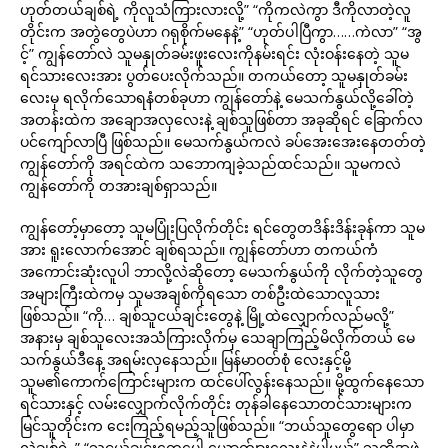
ဟုတ်တယ်ချစ်ရဲ့ ကိုလူသံကြားလားလို့” “ကိုကလဲကွာ ဒီကိုလာတဲ့လူ
တိုင်းက အတွဲတွေပဲဟာ ဂရုစိုက်မနေနဲ့” “ဟုတ်ပါပြီကွာ……ကဲလာ” “အွ
င့်” ကျွန်တော်လဲ သူမနှုတ်ခမ်းဖူးလေးကိုနမ်းရင်း လုံးဝန်းနေတဲ့ သူမ
ရင်သားလေးအား ပွတ်ပေးလိုက်သည်။ တကယ်တော့ သူမနှုတ်ခမ်း
လေးမှ ရလိုက်သောရနံတစ်ခုဟာ ကျွန်တော်နဲ့ မေသက်နွယ်လို့ခေါ်တဲ့
အတန်းထဲက အချောအလှလေးနဲ့ ချစ်သူဖြစ်တာ အခုဆိုရင် ခြောက်လ
ပင်ကျော်လာပြီ ဖြစ်သည်။ မေသက်နွယ်ကလဲ ခပ်အေးအေးနေတတ်တဲ့
ကျွန်တော်ကို အရင်ထဲက သဘောကျခဲ့သည်ထင်သည်။ သူမကလဲ
ကျွန်တော်ကို တအားချစ်ရှာသည်။
ကျွန်တော့်မှာတော့ သူမပြုံးပြလိုက်တိုင်း ရင်တွေတဒိန်းဒိန်းခုန်ကာ သူမ
အား ရူးလောက်အောင် ချစ်ရသည်။ ကျွန်တော်ဟာ တကယ်ကံ
အကောင်းဆုံးလူပါ ဘာလို့လဲဆိုတော့ မေသက်နွယ်ကို လိုက်တဲ့သူတွေ
အများကြီးထဲကမှ သူမအချစ်ကိုရသော တစ်ဦးထဲသောလူသား
ဖြစ်သည်။ “ကို… ချစ်သူငယ်ချင်းတွေနဲ့ မြို့ထဲလျှောက်လည်မလို့”
အနားမှ ချစ်သူလေးအသံကြားလိုက်မှ သေချာကြည့်မိလိုက်တယ် မေ
သက်နွယ်ဒီနေ့ အရမ်းလှနေသည်။ မြန်မာဝတ်စုံ လေးနှင့်မို့
သူမ၏ကောက်ကြောင်းများက ထင်ပေါ်လွန်းနေသည်။ မို့ထွက်နေသော
ရင်သားနှင့် လမ်းလျှောက်လိုက်တိုင်း တုန်ခါနေသောတင်သားများက
မြင်သူတိုင်းက ငေးကြည့်ရမည့်သူဖြစ်သည်။ “ဘယ်သူတွေရော ပါမှာ
လဲချစ်ရဲ့ ” “သူငယ်ချင်းတွေပေါ့ ယောက်ျားလေးနဲနဲပါမယ်” သူတို့အဖွဲ့