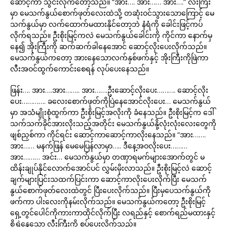
ဆောင့်ကာ သွင်းလိုက်တော့သည်။ “အား…. အား…… အား….” လီးကြီး
မှာ မေသက်နွယ်စောက်ဖုတ်လေးထဲသို့ တဆုံးဝင်သွားသောကြောင့် မေ
သက်နွယ်မှာ လက်ထောက်မထားနိုင်တော့ဘဲ နံရံကို ခေါင်းဖြင့်ကပ်
လိုက်ရသည်။ ဦးစိုးမြင့်ကလဲ မေသက်နွယ်ခေါင်းကို ကိုင်ကာ နောက်မှ
နေ၍ အိုးကြီးကို ဆက်ဆက်ခါနေအောင် ဆောင့်လိုးပေးလိုက်သည်။
မေသက်နွယ်ကတော့ အားနေသောလက်နှစ်ဖက်နှင့် အိုးကြီးကိုဖြဲကာ
လီးအဝင်ထွက်ကောင်းစေရန် လုပ်ပေးနေသည်။
ဖြန်း…. အား….အား…….. အား…….ဦးဆောင့်လိုးပေး………. ဆောင့်လိုး
ပေး…………. ခလေးစောက်ဖုတ်ကိုပြဲနေအောင်လိုးပေး… မေသက်နွယ်
မှာ အသံမျိုးစုံထွက်ကာ ဦးစိုးမြင့်အလိုးကို ခံနေသည်။ ဦးစိုးမြင့်က ဒေါ်
သက်သက်ခိုင်အားလိုးသည့်အတိုင်း မေသက်နွယ်နို့လုံးလုံးလေးတွေကို
ဖျစ်ညှစ်ကာ ကိုင်ရင်း ဆောင့်ကာဆောင့်ကာလိုးနေသည်။ “အား…….
အား…… မနက်ဖြန် မေမေပြန်လာမှာ….. ဒီနေ့အဝလိုးပေး………
အား……… အင်း… မေသက်နွယ်မှာ တဏှာရမက်များအောက်တွင် မ
ထိန်းချုပ်နိုင်လောက်အောင်ပင် လွှမ်းမိုးလာသည်။ ဦးစိုးမြင့်လဲ ဆောင့်
ချက်များပြင်းသထက်ပြင်းကာ ဆောင့်ကာလိုးပေးလိုက်ပြီး မေသက်
နွယ်စောက်ဖုတ်လေးထဲတွင် ပြီးပေးလိုက်သည်။ ပြီးမှပေသက်နွယ်ကို
ဖက်ကာ ပါးလေးကိုနမ်းလိုက်သည်။ မေသက်နွယ်ကတော့ ဦးစိုးမြင့်
ရှေ့တွင်ပေါင်ကိုကားကာထိုင်လိုက်ပြီး လရည်နှင့် စောက်ရည်မထားနှင့်
စိုရွှဲနေသော လီးကြီးကို စုပ်ပေးလိုက်သည်။