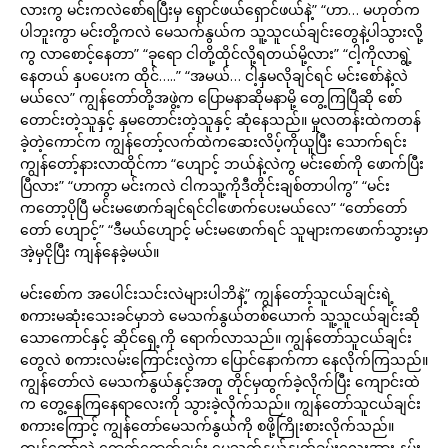
လားကွ မင်းကလဲစော်ရပြီးမှ ရှောင်ဖယ်ရှောင်ဖယ်နဲ့” “ဟာ… မဟုတ်က
ပါဘူးကွာ မင်းတို့ကလဲ မေသက်နွယ်က သူ့သူငယ်ချင်းတွေနဲ့ပါသွားလို့
ကွ လာစောင့်နေတာ” “ခုရော ငါတို့ထိုင်လို့ရတယ်မို့လား” “ငါ့ကိုလာရွဲ့
နေတယ် နှပပေးက ထိုင်…..” “အမယ်… ငါ့နှမလိုချင်ရင် မင်းစော်နဲ့လဲ
မယ်လေ” ကျွန်တော်တို့အဖွဲ့က ပြောမနာဆိုမနာမို့ တွေ့ကြပြီဆို စော်
တောင်းတဲ့သူနှင့် နှမတောင်းတဲ့သူနှင့် ဆုံနေသည်။ မှုလတန်းထဲကတန်
ခဲ့တဲ့ကောင်က ကျွန်တော့်လက်ထဲကဆေးလိပ့်ကိုယူပြီး သောက်ရင်း
ကျွန်တော့်နားလာထိုင်ကာ “ဟျောင့် ဘယ်နဲ့လဲကွ မင်းစော်ကို ဖောက်ပြီး
ပြီလား” “ဟာကွာ မင်းကလဲ ငါကသူ့ကိုဒီတိုင်းချစ်တာပါကွ” “မင်း
ကတော့ပိုပြီ မင်းမဖောက်ချင်ရင်ငါဖောက်ပေးမယ်လေ” “တော်တော်
တော် ဟျောင့်” “ဒီမယ်ဟျောင့် မင်းမဖောက်ရင် သူများကဖောက်သွားမှာ
အဲ့မှငိုပြီး ကျန်နေခဲ့မယ်။
မင်းစော်က အပေါင်းသင်းလဲများပါဘိနဲ့” ကျွန်တော့်သူငယ်ချင်းရဲ့
စကားမဆုံးသေးခင်မှာဘဲ မေသက်နွယ်တစ်ယောက် သူ့သူငယ်ချင်းဆို
သောကောင်နှင့် ဆိုင်ရှေ့ကို ရောက်လာသည်။ ကျွန်တော်သူငယ်ချင်း
တွေလဲ စကားလမ်းကြောင်းလွဲကာ ပြောင်နောက်ကာ နေလိုက်ကြသည်။
ကျွန်တော်လဲ မေသက်နွယ်နှင့်အတူ တိုင်မှထွက်ခဲ့လိုက်ပြီး ကျောင်းထဲ
က တွေ့နေကြနေရာလေးကို သွားခဲ့လိုက်သည်။ ကျွန်တော်သူငယ်ချင်း
စကားကြောင့် ကျွန်တော်မေသက်နွယ်ကို စဖို့ကြိုးစားလိုက်သည်။
ကျွန်တော်လဲ ရောက်ရောက်ချင်း မေသက်နွယ်နှုတ်ခမ်းလေးအား နမ်း