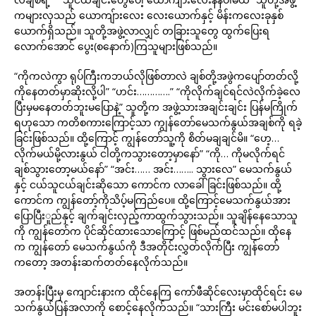
ကများလှသည် ယောကျ်ားလေး လေးယောက်နှင့် မိန်းကလေးခုနှစ်
ယောက်ရှိသည်။ သူတို့အဖွဲ့လာလျှင် တခြားသူတွေ ထွက်ပြေးရ
လောက်အောင် ပွေး(စနောက်)ကြသူများဖြစ်သည်။
“ကိုကလဲကွာ ရုပ်ကြီးကဘယ်လိုဖြစ်တာလဲ ချစ်တို့အဖွဲကပျော်တတ်လို့
ကိုနေတတ်မှာဆိုးလို့ပါ” “ဟင်း………….” “ကိုလိုက်ချင်ရင်လဲလိုက်ခဲ့လေ
ပြီးမှမနေတတ်ဘူးမပြောနဲ့” သူတို့က အဖွဲ့သားအချင်းချင်း ပြန်မကြိုက်
ရဟုသော ကတိစကားကြောင့်သာ ကျွန်တော်မေသက်နွယ်အချစ်ကို ရခဲ့
ခြင်းဖြစ်သည်။ ထို့ကြောင့် ကျွန်တော်သူ့ကို စိတ်မချချင်မိ။ “ဟေ့…
လိုက်မယ်မို့လားနွယ် ငါတို့ကသွားတော့မှာနော်” “ကို… ကိုမလိုက်ရင်
ချစ်သွားတော့မယ်နော်” “အင်း…… အင်း…….. သွားလေ” မေသက်နွယ်
နှင့် ငယ်သူငယ်ချင်းဆိုသော ကောင်က လာခေါ်ခြင်းဖြစ်သည်။ ထို့
ကောင်က ကျွန်တော့်ကိုသိပ့်မကြည်ပေ။ ထို့ကြောင့်မေသက်နွယ်အား
ပြောပြီးူည်နှင့် ချက်ချင်းလှည့်ကာထွက်သွားသည်။ သူချိန်နေသောသူ
ကို ကျွန်တော်က ပိုင်ဆိုင်ထားသောကြောင့် ဖြစ်မည်ထင်သည်။ ထိုနေ
က ကျွန်တော် မေသက်နွယ်ကို ဒီအတိုင်းလွှတ်လိုက်ပြီး ကျွန်တော်
ကတော့ အတန်းဆက်တတ်နေလိုက်သည်။
အတန်းပြီးမှ ကျောင်းနားက ထိုင်နေကြ ကော်ဖီဆိုင်လေးမှာထိုင်ရင်း မေ
သက်နွယ်ပြန်အလာကို စောင့်နေလိုက်သည်။ “သားကြီး မင်းစော်မပါဘူး