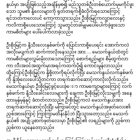
နွယ်မှာ အပျိုဖြစ်သည့်အချိန်မှစ၍ မည်သူတစ်ဦးတစ်ယောက်မှမကိုင်ဖူး
သော သူမ၏ နို့လေးများကို ရုတ်တရက်စို့ခံလိုက်ရသောကြောင့်
ရင်ဘတ်ကလေးပင် ကော့ကာသွားသည်။ ဦးစိုးမြင့်ကလျှာလေးနှင့်
ကလိကာစို့ပေးသောကြောင့် သူမတွင်တခါမျှမပေါ်ပေါက်ခဲ့ဖူးသော
ကာမစိတ်များ ပေါ်ပေါက်လာခဲ့သည်။
ဦးစိုးမြင့်က နို့သီးလေးနှစ်ဖက်ကို ပြောင်းကာစို့ပေးရင်း အောက်ကလဲ
အလိုးမပျက်ဘဲ ဆက်ကာလိုးနေသည်။ အား….. မေသက်နွယ်ထံတွင်
ကာမစိတ်များလွှမ်းမိုးလာသောကြောင့် စောက်ရည်များ စိမ့်ထွက်လာ
ကာ လီးအဝင်အထွက်မှာအရင်ကထက်ပို၍ ကောင်းမွန်လာသည်။
ထို့ကြောင့်ဦးစိုးမြင့်က နို့စို့တာကိုရပ်လိုက်ပြီး မေသက်နွယ်လက်နှစ်ဖက်
ကို နို့အုံလေးပေါ်သို့တင်ကာ တရက်ဆက်ဆောင့်ကာလိုးလိုက်သည်။
မေသက်နွယ်မှာ ဦးစိုးမြင့်ဖွင့်ပေးခဲ့ေးာ ကာမကျောများကြောင့် လက်
နှစ်ဖက်က နို့သီးခေါင်းလေးများကို ချေကာ ဦးစိုးမြင့်လိုးသမျှကို အနေ
ထားမှန်မှန်နှင့် ခံတတ်လာသည်။ ဦးစိုးမြင့်ကလဲ မေသက်နွယ်အား
တရက်ဆက်ဆောင့်လိုးပြီး မကြာခင်တွင် မေသက်နွယ်အဖုတ်လေး၏
ညှစ်အားကြောင့် ကြာကြာမထိန်းနိုင်ဘဲ ပြီးသွားတော့သည်။ မေသက်
နွယ်၏ အပျိုျစာက်ဖုတ်လေးမှာ ဦးစိုးမြင့်၏ လရည်များကို ညှစ်ကာ
ညှစ်ကာ ယူနေတော့သည်။