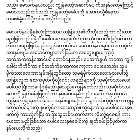
သည်။ မေသက်နွယ်လည်း ကျွန်တော့်အဆက်မပျက်အနမ်းတွေကြောင့်
မောလာသည်ထင်သည် ကျွန်တော့်ခေါင်းကို အောက်သို့ဖိချကာ
သူမ၏နို့ပေါ်သို့တင်ပေးလိုက်သည်။
မေသက်နွယ်နို့နှစ်လုံးကြားတွင် တခြားသူ၏လီးထိုးထည့်ကာ လိုးထား
မည်ဖြစ်သည်။ နို့သီးခေါင်းလေးများကိုလည်း ထိုလူကလီးဖြင့်ပွတ်ကာ
လိုးထားမည်ဖြစ်သည်။ကျွန်တော့်လီးမှာ မေသက်နွယ်ရင်းသား တဝိုက်
အားနမ်းရင်း အမှောင်ကမ္ဘာဘက်ခြမ်းက အတွေးများကြောင့်
ဆက်ဆက်တုန်အောင်ပင် တောင်နေသည်။ မေသက်နွယ် ကတော့ ကျွန်
ခေါင်းကိုကိုင်ကာ ရင်ဘတ်ကိုကော့ကာကော့ကာ ပေးနေသည်။ သူမ
ဗိုက်သားလေးအားနမ်းချိန်တွင်တော့ သူမရဲဗိုက်သားလေးများပေါ်သို့
တခြားလူက စောက်ဖုတ်ကိုလိုးရင်း လရည်များကို သူမဗိုက်သားလေး
ပေါ်တွင် ပြီးကာေြးခဲ့မည်ဖြစ်သည်။ ကျွန်တော်လည်း သူမဗိုက်သား
လေးကို နှုတ်ခမ်းဖြင့်စုပ်ကာ နမ်းပေးနေမိသည်။ မေသက်နွယ်မှာလဲ
ကျွန်တော့်ရဲ့ရမက်ပါသော အနမ်းများကြောင့် မျက်လုံးကိုမှိတ်ကာ ကျွန်
တော့်ဆံပင်များကို စုပ်ကိုင်ကာထားသည်။ ထို့နောက်သူမပေါင်လေးနှစ်
ဖက်ကို ကားလိုက်ပြီး တခြားသူတစ်ယောက်အား လိုးလို့ရစေရန် ကား
ပေးထားမည်ဖြစ်သော ပေါင်လေးနှစ်ခေါင်းကို နှုတ်ခမ်းဖြင့်ပွတ်ကာ
နမ်းပေးလိုက်သည်။