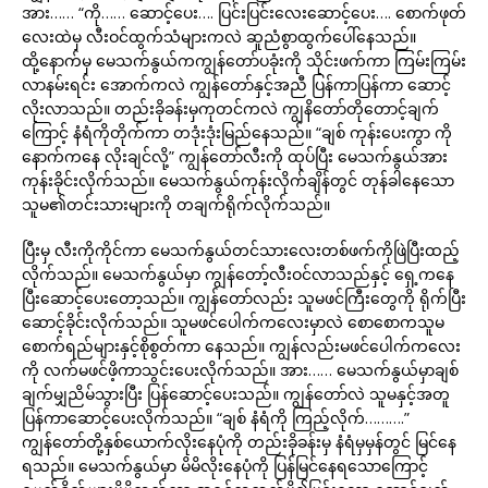
အား…… “ကို…… ဆောင့်ပေး…. ပြင်းပြင်းလေးဆောင့်ပေး…. စောက်ဖုတ်
လေးထဲမှ လီးဝင်ထွက်သံများကလဲ ဆူညံစွာထွက်ပေါ်နေသည်။
ထို့နောက်မှ မေသက်နွယ်ကကျွန်တော်ပခုံးကို သိုင်းဖက်ကာ ကြမ်းကြမ်း
လာနမ်းရင်း အောက်ကလဲ ကျွန်တော်နှင့်အညီ ပြန်ကာပြန်ကာ ဆောင့်
လိုးလာသည်။ တည်းခိုခန်းမှကုတင်ကလဲ ကျွနိတော်တိုတောင့်ချက်
ကြောင့် နံရံကိုတိုက်ကာ တဒုံးဒုံးမြည်နေသည်။ “ချစ် ကုန်းပေးကွာ ကို
နောက်ကနေ လိုးချင်လို့” ကျွန်တော်လီးကို ထုပ်ပြီး မေသက်နွယ်အား
ကုန်းခိုင်းလိုက်သည်။ မေသက်နွယ်ကုန်းလိုက်ချိန်တွင် တုန်ခါနေသော
သူမ၏တင်းသားများကို တချက်ရိုက်လိုက်သည်။
ပြီးမှ လီးကိုကိုင်ကာ မေသက်နွယ်တင်သားလေးတစ်ဖက်ကိုဖြဲပြီးထည့်
လိုက်သည်။ မေသက်နွယ်မှာ ကျွန်တော့်လီးဝင်လာသည်နှင့် ရှေ့ကနေ
ပြီးဆောင့်ပေးတော့သည်။ ကျွန်တော်လည်း သူမဖင်ကြီးတွေကို ရိုက်ပြီး
ဆောင့်ခိုင်းလိုက်သည်။ သူမဖင်ပေါက်ကလေးမှာလဲ စောစောကသူမ
စောက်ရည်များနှင့်စိုစွတ်ကာ နေသည်။ ကျွန်လည်းမဖင်ပေါက်ကလေး
ကို လက်မဖင်ဖိ့ကာသွင်းပေးလိုက်သည်။ အား…… မေသက်နွယ်မှာချစ်
ချက်မျှညိမ်သွားပြီး ပြန်ဆောင့်ပေးသည်။ ကျွန်တော်လဲ သူမနှင့်အတူ
ပြန်ကာဆောင့်ပေးလိုက်သည်။ “ချစ် နံရံကို ကြည့်လိုက်……….”
ကျွန်တော်တို့နှစ်ယောက်လိုးနေပုံကို တည်းခိုခန်းမှ နံရံမှမှန်တွင် မြင်နေ
ရသည်။ မေသက်နွယ်မှာ မိမိလိုးနေပုံကို ပြန်မြင်နေရသောကြောင့်