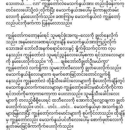
သေးတယ်……. လာ” ကျွန်တော်လဲမေသက်နွယ်အား တည်းခိုခန်းကကု
တင်လေးပေါ်သို့လဲှလိုက်ပြီး မေသက်နွယ်အပေါ်မှ မိုးကာနှုတ်ခမ်း
လေးကို နမ်းပေးလိုက်သည်။ ခဏကြာမှ မေသက်နွယ်လဲ ကျွန်တော့်
လည်ပင်းကိုဖက်ကာ ပြန်နမ်းလာသည်။
ကျွန်တော်ကတော့နမ်းရင် သူမရင်ဖုံးအကျႌလေးကို ချွတ်နေလိုက်
သည်။ အနမ်းလေးခဏရပ်သွားချိန် မေသက်နွယ်အားကြည့်လိုက်
သောအခါ ဘော်လီအနက်ရောင်လေးနှင့် ရှိုက်ဖိုသက်ငှင်ကာ လှပ
နေသည်။ ကျွန်တော်လဲ သူမရင်ညွှန်လေးပေါ်မှစကာ ရင်သားလေးများ
ကို နမ်းပေးလိုက်သည်။ “ကို…… ချစ်ဘော်လီချွတ်ဦးမယ်ကွာ”
ကျွန်တော်လဲ လက်ရှိုကာ သူမဘော်လီလေးကို ချွတ်ပေးလိုက်သည်။
မေသက်နွယ်နို့လေးများက ရမက်ဇောဖြင့်တင်းတောင်လျှက်ရှိ
နေသည်။ ကျွန်တော်လဲ ထိုနို့သီးခေါင်းလေးများကို စို့ပေးလိုက်ချိန်တွင်
မေသက်နွယ်လက်ကလေးများမှာ ကျွန်တော့်ခေါင်းမှဆံပင်ကိုကိုင်ကာ
ရင်ဘတ်ကိုကော့ကာကော့ကာ ပေးလာသည်။ သူမနို့သီးခေါင်းလေး
များကို တလည့်စီစို့ပေးရင် ထဘီလေးကို အောက်သို့လျှောချကာ ချွတ်
ပေးလိုက်သည်။ ဟင်း… ဟင်း….ဟင်း… မေသက်နွယ်မှာ အသက်ရှုသံ
များမြန်လာပြီး ကျွန်တော့်လက်မောင်းများကို စုပ်ကိုင်လာသည်။ ထိုချိန်
မှ ကျွန်တော်လည်း မေသက်နွယ်ပင်တီလေးပေါ်မှ စောက်ဖုတ်လေးကို
နှုတ်ခမ်းဖြင့်ဖိကာကိုက်ပေးလိုက်သည်။