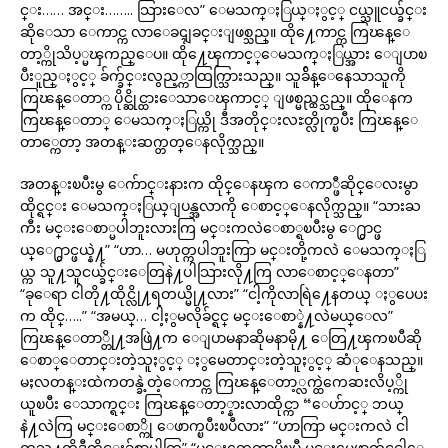
င္း…… အင္း…….. သြားေလ” ေမသက္ႏြယ္ႏွင့္ ငယ္သူငယ္ခ်င္း
ဆိုေသာ ေကာင္က လာေခၚျခင္းျဖစ္သည္။ ထို႔ေကာင္က ကြၽန္ေ
တာ့္ကိုသိပ့္မၾကည္ေပ။ ထို႔ေၾကာင့္ေမသက္ႏြယ္အား ေျပာၿ
ပီးူည္ႏွင့္ ခ်က္ခ်င္းလွည့္ကာထြက္သြားသည္။ သူခ်ိန္ေနေသာသူကို
ကြၽန္ေတာ္က ပိုင္ဆိုင္ထားေသာေၾကာင့္ ျဖစ္မည္ထင္သည္။ ထိုေနက
ကြၽန္ေတာ္ ေမသက္ႏြယ္ကို ဒီအတိုင္းလႊတ္လိုက္ၿပီး ကြၽန္ေ
တာ္ကေတာ့ အတန္းဆက္တတ္ေနလိုက္သည္။
အတန္းၿပီးမွ ေက်ာင္းနားက ထိုင္ေနၾက ေကာ္ဖီဆိုင္ေလးမွာ
ထိုင္ရင္း ေမသက္ႏြယ္ျပန္အလာကို ေစာင့္ေနလိုက္သည္။ “သားႀ
ကီး မင္းေစာ္မပါဘူးလားကြ မင္းကလဲေစာ္ရၿပီးမွ ေ႐ွာင္ဖ
ယ္ေ႐ွာင္ဖယ္နဲ႔” “ဟာ… မဟုတ္ကပါဘူးကြာ မင္းတို့ကလဲ ေမသက္ႏြ
ယ္က သူ႔သူငယ္ခ်င္းေတြနဲ႔ပါသြားလို႔ကြ လာေစာင့္ေနတာ”
“ခုေရာ ငါတို႔ထိုင္လို႔ရတယ္မို႔လား” “ငါ့ကိုလာရြဲ႔ေနတယ္ ႏွပေပး
က ထိုင္…..” “အမယ္… ငါ့ႏွမလိုခ်င္ရင္ မင္းေစာ္နဲ႔လဲမယ္ေလ”
ကြၽန္ေတာ္တို႔အဖြဲ႔က ေျပာမနာဆိုမနာမို႔ ေတြ႔ၾကၿပီဆို
ေစာ္ေတာင္းတဲ့သူႏွင့္ ႏွမေတာင္းတဲ့သူႏွင့္ ဆံုေနသည္။
မႈလတန္းထဲကတန္ခဲ့တဲ့ေကာင္က ကြၽန္ေတာ့္လက္ထဲကေဆးလိပ့္ကို
ယူၿပီး ေသာက္ရင္း ကြၽန္ေတာ့္နားလာထိုင္ကာ “ေဟ်ာင့္ ဘယ္
နဲ႔လဲကြ မင္းေစာ္ကို ေဖာက္ၿပီးၿပီလား” “ဟာကြာ မင္းကလဲ ငါ
ကသူ႔ကိုဒီတိုင္းခ်စ္တာပါကြ” “မင္းကေတာ့ပိုၿပီ မင္းမေဖာက္ခ်င္ရင္ငါေ