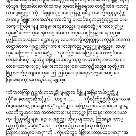
တဲ့သူေတြအမ်ားႀကီးထဲကမွ သူမအခ်စ္ကိုရေသာ တစ္ဦးထဲေသာလူ
သားျဖစ္သည္။ “ကို… ခ်စ္သူငယ္ခ်င္းေတြနဲ႔ ၿမိဳ႕ထဲေလွ်ာက္လည္မလို႔”
အနားမွ ခ်စ္သူေလးအသံၾကားလိုက္မွ ေသခ်ာၾကည့္မိလိုက္တယ္ ေမ
သက္ႏြယ္ဒီေန႔ အရမ္းလွေနသည္။ ျမန္မာဝတ္စံု ေလးႏွင့္မို႔
သူမ၏ေကာက္ေၾကာင္းမ်ားက ထင္ေပၚလြန္းေနသည္။
မို႔ထြက္ေနေသာ ရင္သားႏွင့္ လမ္းေလွ်ာက္လိုက္တိုင္း တုန္ခါေနေသာ
တင္သားမ်ားက ျမင္သူတိုင္းက ေငးၾကည့္ရမည့္သူျဖစ္သည္။ “ဘယ္
သူေတြေရာ ပါမွာလဲခ်စ္ရဲ႕ ” “သူငယ္ခ်င္းေတြေပါ့ ေယာက္်ားေ
လးနဲနဲပါမယ္” သူတို႔အဖြဲ႔ကမ်ားလွသည္ ေယာက်္ားေလး ေ
လးေယာက္ႏွင့္ မိန္းကေလးခုႏွစ္ေယာက္႐ွိသည္။ သူတို႔အ
ဖြဲ႔လာလွ်င္ တျခားသူေတြ ထြက္ေျပးရေလာက္ေအာင္ ေ
ပြး(စေနာက္)ၾကသူမ်ားျဖစ္သည္။
“ကိုကလဲကြာ ႐ုပ္ႀကီးကဘယ္လိုျဖစ္တာလဲ ခ်စ္တို႔အဖြဲကေပ်ာ္တတ္လို႔
ကိုိေနတတ္မွာဆိုးလို႔ပါ” “ဟင္း………….” “ကိုလိုက္ခ်င္ရင္လဲလိုက္ခဲ့ေလ ၿ
ပီးမွမေနတတ္ဘူးမေျပာနဲ႔” သူတို႔က အဖြဲ႔သားအခ်င္းခ်င္း ျပန္
မႀကိဳက္ရဟုေသာ ကတိစကားေၾကာင့္သာ ကြၽန္ေတာ္ေမသ
က္ႏြယ္အခ်စ္ကို ရခဲ့ျခင္းျဖစ္သည္။ ထို႔ေၾကာင့္ ကြၽန္ေတာ္
သူ႔ကို စိတ္မခ်ခ်င္မိ။ “ေဟ့… လိုက္မယ္မို႔လားႏြယ္ ငါတို႔က
သြားေတာ့မွာေနာ္” “ကို… ကိုမလိုက္ရင္ ခ်စ္သြားေတာ့မယ္ေနာ္” “အ