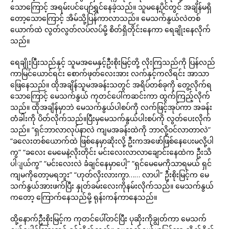
သောကြောင့် အရမ်းပင်ပျော်ရွှင်နေခဲ့သည်။ သူမနေ့ပိုင်တွင် အချိန်မရှိ
တော့သောကြောင့် အိမ်သို့ပြန်ကာလာသည်။ မေသက်နွယ်လဲတစ်
ယောက်ထဲ လွတ်လွတ်လပ်လပ်မို့ စိတ်ရှိတိုင်းနေကာ ရေချိုးနေလိုက်
သည်။
ရေချိုးပြီးသည်နှင့် သူမအမေနှင့်ဦးစိုးမြင့်တို့ လိုးကြသည်ကို ပြန်လည်
ကာမြင်ယောင်ရင်း စောက်ဖုတ်လေးအား လက်နှင့်ကလိရင်း အာသာ
ဖြေနေသည်။ ထိုအချိန်သူမအခန်းသတွင် အရိပ်တစ်ခုကို တွေ့လိုက်ရ
သောကြောင့် မေသက်နွယ် ကုတင်ပေါ်ကဆင်းကာ ထွက်ကြည့်လိုက်
သည်။ ထိုအချိန်မှာဘဲ မေသက်နွယ်ပါစပ်ကို လက်ဖြင့်အုပ်ကာ အခန်း
တံခါးကို ပိတ်လိုက်သည်။ပြီးမှမေသက်နွယ်ပါးစပ်ကို လွတ်ပေးလိုက်
သည်။ “ရှင်ဘာလာလုပ်နာလဲ ကျမအခန်းထဲကို ဘာလို့ဝင်လာတာလဲ”
“ခလေးတစ်ယောက်ထဲ ဖြစ်နေမှာဆိုးလို့ ဦးကအဖော်ဖြစ်နေပေးမလို့ပါ
ကွ” “ခလေး မေမေနဲ့လိုးတိုင်း မင်းလေးလာလာချောင်းနေထဲက ဦးသိ
ပါျယ်ကွ” “မင်းလေးလဲ ခံချင်နေမှာပေါ့” “ရှင်မေမေကိုသာရမယ် ရှင်
ကျမကိုတော့မရဘူး” “ဟုတ်လိုးလားကွာ…… လာပါ” ဦးစိုးမြင့်က မေ
သက်နွယ်အားဖက်ပြီး နှုတ်ခမ်းလေးကိုနမ်းလိုက်သည်။ မေသက်နွယ်
ကတော့ ကြောက်နေသည်မို့ ရုန်းကန်ကာနေသည်။
ထို့နောက်ဦးစိုးမြင့်က ကုတင်ပေါ်တင်ပြီး ပုဆိုးကိုချွတ်ကာ မေသက်