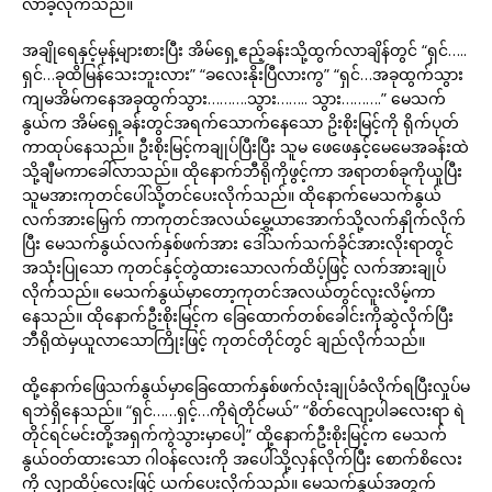
လာခဲ့လိုက်သည်။
အချိုရေနှင့်မုန့်များစားပြီး အိမ်ရှေ့ဧည့်ခန်းသို့ထွက်လာချိန်တွင် “ရှင်…..
ရှင်…ခုထိမြန်သေးဘူးလား” “ခလေးနိုးပြီလားကွ” “ရှင်…အခုထွက်သွား
ကျမအိမ်ကနေအခုထွက်သွား……….သွား…….. သွား……….” မေသက်
နွယ်က အိမ်ရှေ့ခန်းတွင်အရက်သောက်နေသော ဥိးစိုးမြင့်ကို ရိုက်ပုတ်
ကာထုပ်နေသည်။ ဦးစိုးမြင့်ကချုပ်ပြီးပြီး သူမ ဖေဖေနှင့်မေမေအခန်းထဲ
သို့ချီမကာခေါ်လာသည်။ ထိုနောက်ဘီရိုကိုဖွင့်ကာ အရာတစ်ခုကိုယူပြီး
သူမအားကုတင်ပေါ်သို့တင်ပေးလိုက်သည်။ ထိုနောက်မေသက်နွယ်
လက်အားမြှေက် ကာကုတင်အလယ်မွှေ့ယာအောက်သို့လက်နှိုက်လိုက်
ပြီး မေသက်နွယ်လက်နှစ်ဖက်အား ဒေါ်သက်သက်ခိုင်အားလိုးရာတွင်
အသုံးပြုသော ကုတင်နှင့်တွဲထားသောလက်ထိပ့်ဖြင့် လက်အားချုပ်
လိုက်သည်။ မေသက်နွယ်မှာတော့ကုတင်အလယ်တွင်လူးလိမ့်ကာ
နေသည်။ ထိုနောက်ဦးစိုးမြင့်က ခြေထောက်တစ်ခေါင်းကိုဆွဲလိုက်ပြီး
ဘီရိုထဲမှယူလာသောကြိုးဖြင့် ကုတင်တိုင်တွင် ချည်လိုက်သည်။
ထို့နောက်ဖြေသက်နွယ်မှာခြေထောက်နှစ်ဖက်လုံးချုပ်ခံလိုက်ရပြီးလှုပ်မ
ရဘဲရှိနေသည်။ “ရှင်……ရှင့်…ကိုရဲတိုင်မယ်” “စိတ်လျော့ပါခလေးရာ ရဲ
တိုင်ရင်မင်းတို့အရှက်ကွဲသွားမှာပေါ့” ထို့နောက်ဦးစိုးမြင့်က မေသက်
နွယ်ဝတ်ထားသော ဂါဝန်လေးကို အပေါ်သို့လှန်လိုက်ပြီး စောက်စိလေး
ကို လျှာထိပ့်လေးဖြင့် ယက်ပေးလိုက်သည်။ မေသက်နွယ်အတွက်