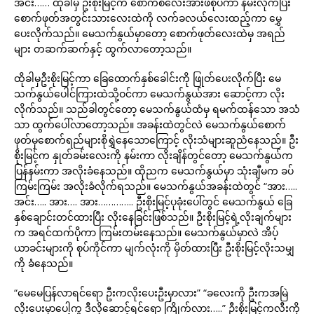
အင်း…… ထိုခါမှ ဦးစိုးမြင့်က စောက်စီလေးအားဖိစုပ်ကာ နမ်းလိုက်ပြီး
စောက်ဖုတ်အတွင်းသားလေးထဲကို လက်ခလယ်လေးထည့်ကာ မွှေ
ပေးလိုက်သည်။ မေသက်နွယ်မှာတော့ စောက်ဖုတ်လေးထဲမှ အရည်
များ တဆက်ဆက်နှင့် ထွက်လာတော့သည်။
ထိုခါမှဦးစိုးမြင့်ကာ ခြေထောက်နှစ်ခေါင်းကို ဖြုတ်ပေးလိုက်ပြီး မေ
သက်နွယ်ပေါင်ကြားထဲသို့ဝင်ကာ မေသက်နွယ်အား ဆောင့်ကာ လိုး
လိုက်သည်။ သည်ခါတွင်တော့ မေသက်နွယ်ထံမှ ရမက်ထန်သော အသံ
သာ ထွက်ပေါ်လာတော့သည်။ အခန်းထဲတွင်လဲ မေသက်နွယ်စောက်
ဖုတ်မှစောက်ရည်များစိုရွှဲနေသောကြောင့် လိုးသံများဆူညံနေသည်။ ဦး
စိုးမြင့်က နှုတ်ခမ်းလေးကို နမ်းကာ လိုးချိန်တွင်တော့ မေသက်နွယ်က
ပြန်နမ်းကာ အလိုးခံနေသည်။ ထိုညက မေသက်နွယ်မှာ သုံးချီမက ခပ်
ကြမ်းကြမ်း အလိုးခံလိုက်ရသည်။ မေသက်နွယ်အခန်းထဲတွင် “အား…..
အင်း….. အား…. အား………….. ဦးစိုးမြင့်ပုခုံးပေါ်တွင် မေသက်နွယ် ခြေ
နှစ်ချောင်းတင်ထားပြီး လိုးနေခြင်းဖြစ်သည်။ ဦးစိုးမြင့်ရဲ့လိုးချက်များ
က အရင်ထက်ပိုကာ ကြမ်းတမ်းနေသည်။ မေသက်နွယ်မှာလဲ အိပ့်
ယာခင်းများကို စုပ်ကိုင်ကာ မျက်လုံးကို မှိတ်ထားပြီး ဦးစိုးမြင့်လိုးသမျှ
ကို ခံနေသည်။
“မေမေပြန်လာရင်ရော ဦးကလိုးပေးဦးမှာလား” “ခလေးကို ဦးကအမြဲ
လိုးပေးမှာပေါ့ကွ ဒီလိုဆောင့်ရင်ရော ကြိုက်လား…..” ဦးစိုးမြင့်ကလီးကို