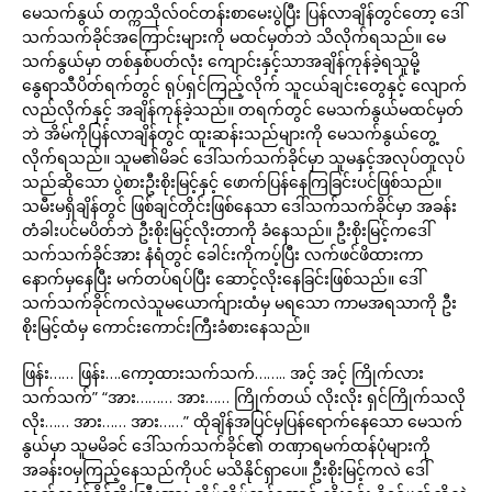
မေသက်နွယ် တက္ကသိုလ်ဝင်တန်းစာမေးပွဲပြီး ပြန်လာချိန်တွင်တော့ ဒေါ်
သက်သက်ခိုင်အကြောင်းများကို မထင်မှတ်ဘဲ သိလိုက်ရသည်။ မေ
သက်နွယ်မှာ တစ်နှစ်ပတ်လုံး ကျောင်းနှင့်သာအချိန်ကုန်ခဲ့ရသူမို့
နွေရာသီပိတ်ရက်တွင် ရုပ်ရှင်ကြည့်လိုက် သူငယ်ချင်းတွေနှင့် လျောက်
လည်လိုက်နှင့် အချိန်ကုန်ခဲ့သည်။ တရက်တွင် မေသက်နွယ်မထင်မှတ်
ဘဲ အိမ်ကိုပြန်လာချိန်တွင် ထူးဆန်းသည်များကို မေသက်နွယ်တွေ့
လိုက်ရသည်။ သူမ၏မိခင် ဒေါ်သက်သက်ခိုင်မှာ သူမနှင့်အလုပ်တူလုပ်
သည်ဆိုသော ပွဲစားဦးစိုးမြင့်နှင့် ဖောက်ပြန်နေကြခြင်းပင်ဖြစ်သည်။
သမီးမရှိချိန်တွင် ဖြစ်ချင်တိုင်းဖြစ်နေသာ ဒေါ်သက်သက်ခိုင်မှာ အခန်း
တံခါးပင်မပိတ်ဘဲ ဦးစိုးမြင့်လိုးတာကို ခံနေသည်။ ဦးစိုးမြင့်ကဒေါ်
သက်သက်ခိုင်အား နံရံတွင် ခေါင်းကိုကပ့်ပြီး လက်ဖင်ဖိထားကာ
နောက်မှနေပြီး မက်တပ်ရပ်ပြီး ဆောင့်လိုးနေခြင်းဖြစ်သည်။ ဒေါ်
သက်သက်ခိုင်ကလဲသူမယောက်ျားထံမှ မရသော ကာမအရသာကို ဦး
စိုးမြင့်ထံမှ ကောင်းကောင်းကြီးခံစားနေသည်။
ဖြန်း…… ဖြန်း….ကော့ထားသက်သက်…….. အင့် အင့် ကြိုက်လား
သက်သက်” “အား……… အား…… ကြိုက်တယ် လိုးလိုး ရှင်ကြိုက်သလို
လိုး…… အား…… အား……” ထိုချိန်အပြင်မှပြန်ရောက်နေသော မေသက်
နွယ်မှာ သူမမိခင် ဒေါ်သက်သက်ခိုင်၏ တဏှာရမက်ထန်ပုံများကို
အခန်းဝမှကြည့်နေသည်ကိုပင် မသိနိုင်ရှာပေ။ ဦးစိုးမြင့်ကလဲ ဒေါ်