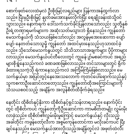
စောက်ဖုတ်လေးထဲမှလဲ ဦးစိုးမြင့်လရည်များ ပြန်ကာအန်ထွက်လာ
သည်။ ပြီးမှဦးစိုးမြင့် နှုတ်ခမ်းအားနမ်းလိုက်ပြီး ရေချိုးခန်းထဲသို့ဝင်
သွားသည်။ နောက်ရက် ဒေါ်သက်သက်ခိုင်ပြန်လာသော်လည်း သူတို့နှစ်
ဥိးရဲ့တဏှာရမက်များက အဆုံးသတ်မသွားဘဲ ရှိနေသည်။ ကျွန်တော်
မေသက်နွယ်ကို သံသယဖြစ်သော်လည်း အလွန်မှအေးဆေးကာ ပျော်
ပျော် နေတတ်သောသူမို့ ကျွန်တော် အထင်မှားနေသည်ဟုသာထင်ခဲ့
သည်။ သိုသော်မေသက်နွယ်တွင် သိသိသာသာအချက်များ ပိုပိုကာများ
လာသည်။ မေသက်နွယ်ပင်တီလေးတွင် ကျွန်ေျာ်မစခင်ကပင် အရည်
များစိုရွှဲနေသည်ကလဲ ခဏခဏဖြစ်လာသည်။ တင်သားများတွင် ရိုက်
ခံထားရသကဲ့သို ရဲကာနေသည်ကလဲ အကြိမ်ကြိမ်ဖြစ်လာသည်။ မေ
သက်နွယ်မှာ အပြင်တွင့်နေအေးသလောက် ကုတင်ပေါ်ရောက်သည်နှင့်
သူကစကာဦးဆောင်လာတော့သည်။ ကျွန်တော်ထိုအကြောင်းများကို
သံသယစဝင်သည့် အချိန်က အလွန်စိတ်ထိခိုက်ခဲ့ရသည်။
နေတိုင်း ထိုစိတ်နှင့်နိုးကာ ထိုစိတ်နှင့်ရှင်သန်လာရသည်။ နောက်ပိုင်း
တွင် ထိုစိတ်ကပင် ကျွန်တော့်ကိုဦးဆောင်ကာ ကာမစိတ်တမျိုး လွှမ်းမိုး
လာခဲ့သည်။ ထိုစိတ်၏လွှမ်းမိုးမှုကြောင့် မေသက်နွယ်နှင့် လိုးသည့်
အခါတိုင်း ကဖွန်တော့်လီးက အစွမ်းကုန်တောင်ကာ မလိုးခင်ကပင် ပြီး
ချင်နေသည်။ မေသက်နွယ်အားလိုးသည့်အချိန်တွင်လဲ အဖုတ်ထဲလီး