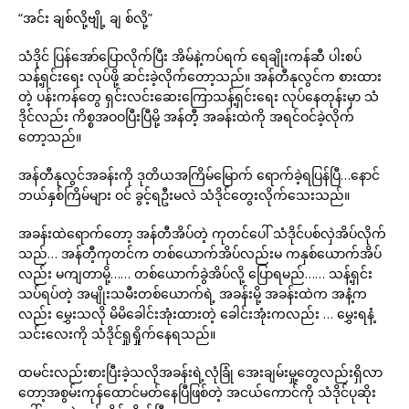
“အင်း ချစ်လို့ဗျို့ ချ စ်လို့”
သံဒိုင် ပြန်အော်ပြောလိုက်ပြီး အိမ်နဲ့ကပ်ရက် ရေချိုးကန်ဆီ ပါးစပ်
သန့်ရှင်းရေး လုပ်ဖို့ ဆင်းခဲ့လိုက်တော့သည်။ အန်တီနုလွင်က စားထား
တဲ့ ပန်းကန်တွေ ရှင်းလင်းဆေးကြောသန့်ရှင်းရေး လုပ်နေတုန်းမှာ သံ
ဒိုင်လည်း ကိစ္စအဝဝပြီးပြီမို့ အန်တီ့ အခန်းထဲကို အရင်ဝင်ခဲ့လိုက်
တော့သည်။
အန်တီနုလွင်အခန်းကို ဒုတိယအကြိမ်မြောက် ရောက်ခဲ့ရပြန်ပြီ…နောင်
ဘယ်နှစ်ကြိမ်များ ဝင် ခွင့်ရဦးမလဲ သံဒိုင်တွေးလိုက်သေးသည်။
အခန်းထဲရောက်တော့ အန်တီအိပ်တဲ့ ကုတင်ပေါ် သံဒိုင်ပစ်လှဲအိပ်လိုက်
သည်… အန်တီ့ကုတင်က တစ်ယောက်အိပ်လည်းမ ကနှစ်ယောက်အိပ်
လည်း မကျတာမို့…… တစ်ယောက်ခွဲအိပ်လို့ ပြောရမည်…… သန့်ရှင်း
သပ်ရပ်တဲ့ အမျိုးသမီးတစ်ယောက်ရဲ့ အခန်းမို့ အခန်းထဲက အနံ့က
လည်း မွှေးသလို မိမိခေါင်းအုံးထားတဲ့ ခေါင်းအုံးကလည်း … မွှေးရနံ့
သင်းလေးကို သံဒိုင်ရှုရှိုက်နေရသည်။
ထမင်းလည်းစားပြီးခဲ့သလိုအခန်းရဲ့လုံခြုံ အေးချမ်းမှု့တွေလည်းရှိလာ
တော့အစွမ်းကုန်ထောင်မတ်နေပြီဖြစ်တဲ့ အငယ်ကောင်ကို သံဒိုင်ပုဆိုး