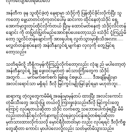
လိုက်လျောပေးရမယ်လေ
အန်တီက ခုန သူထိုင်ခဲ့တဲ့ နေရာမှာ သံဒိုင့်ကို ပြန်ထိုင်ခိုင်းလိုက်ပြီး သူ
ကတော့ မွေ့ယာတင်တဲ့ကုတင်ပေါ်မှ ဆင်းကာ ထိုင်နေတဲ့သံဒိုင် ရှေ့
အောက်မှာဒူးတုပ်ထိုင်လိုက်တယ် ပြီးမှ ထောင်မတ်နေတဲ့ သံဒိုင့်လိင်တန်
ချောင်း ကို တပြွတ်ပြွတ်မည်အောင်စုပ်ပေးတော့သည် ။သံဒိုင် ငုံ့ကြည့်မိ
တော့ သူ့လိင်တန်ချောင်းကို အားရပါးရ လွတ်သွားမှာစိုးသိအလား……
မလွှတ်တန်းစုပ်နေတဲ့ အန်တီနုလွင်ရဲ့မျက်နှာ လှလှကို တွေ့မြင်ရ
တော့သည်။
သတိရမိလို့ ဘီရိုကမှန်ကိုကြည့်လိုက်တော့လည်း လုံချ ည် မပါတော့တဲ့
အန်တီနုလွင်ရဲ့ ဖြူ ဖွေးဝင်းမွတ်တဲ့ ဖင်သားကြီးတွေက သံဒိုင်
အတွက်…… မက်မက်စက်စက် ဖြစ်ချ င်စဖွယ်……… ဒီအချိန်မျိုးမှာ
အလင်းရောင်သာ မရှိရင် ဒီလို မြင်ကွင်းမျိုးမြင်ခွင့်ရမှာ မဟုတ်ဘူး…
ဆရာကျ တဲ့လူတွေကမိမိရဲ့အခန်းမှာမှန်တပ် ထားပြီး အလင်းကောင်း
တဲ့မီးသီးတွေ အသုံးပြု တယ်လို့ ကြားဖူးခဲ့သည်။ဒီလို မြင်ကွင်းတွေ
ကြောင့် လုပ်ရတယ်ဆိုတာ သံဒိုင် လက်တွေ့ သဘောပေါက်ခဲ့ရပြီး မိမိ
လည်းတတ်နိုင်ရင်လိုက်နာကျင့်သုံးရမဲ့လုပ်ငန်းစဉ်တစ်ရပ်ဆိုတာ
မှတ်သားထားလိုက်သလို မှောင်ရီဝိုးတဝါးမှာ လည်း လုပ်ရရင် ဒီလိုကိစ္စ
တွေဆိုတာ ကောင်း မှာပါပဲလေလို့လည်း သတ်မှတ်မိသွားသည်။