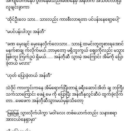
အင်္ကျီပေါ်ကနေပဲ ပွတ်နေမိသည်။ခဏနေမှ အန်တီက အသိဝင်လာပြီး
လူချင်းခွာကာ
“ထိုင်ဦးလေ သား… သားလည်း ကားစီးလာရတာ ပင်ပန်းနေရော့ပေါ့”
“မပင်ပန်းပါဘူး အန်တီ”
“ခဏ မှေးချင် မှေးနေလိုက်လေသား… သားနဲ့ ထမင်းတူတူစားရအောင်
မနက်စာချ က်လိုက်မယ်..ဘာမှတော့ မရှိဘူးကွယ် ဈေးကိုလည်း မသွား
ဖြစ်ဘူး ကြက်ဥပဲ ရှိမယ်…… အန်တီ့ဆီ သွားမဲ့ အကြောင်း အိမ်ကို ပြော
ခဲ့တယ် မလား”
“ဟုတ် ပြောခဲ့တယ် အန်တီ”
သံဒိုင် ကားကွင်းကနေ အိမ်ရောက်ပြီးတာနဲ့ ခရီးဆောင်အိတ် ချ ဘကြီး
သက်သာကြောင်း ဖေနဲ့ မေ ကို ပြောပြီး အန်တီနုလွင်ဆီပဲ ထွက်ခဲ့လိုက်
တာ…ဖေဖေက အန်တီ့ဆီသွားမယ်မှန်းသိတော့
“မြန်မြန် သွားလိုက်ပါကွာ ‘မဝါ’လေး တစ်ယောက်တည်း သနားစရာ
အားငယ်နေရှာမှာ”