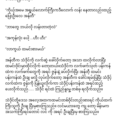
“ကိုယ့်အမေ အရွယ်လောက်ကြီးကဒီလောက် လန်း နေတာလည်းထည့်
ပြောဦးလေ အန်တီ”
“ဘာတွေ ဘယ်လို လန်းတာတဲ့လဲ”
“အကုန်လုံး ပေါ့ …ဟီး ဟီး”
“လာကွယ် ထမင်းစားမယ်”
အန်တီက သံဒိုင်ကို လက်ဆွဲ ခေါ်လိုက်တော့ အသာ ထလိုက်လာပြီး
ထမင်းဝိုင်းမှာထိုင်လိုက် တော့တယ်။သံဒိုင်က လက်ဖက်သုတ် ပန်းကန်
ထဲက လက်ဖက်တွေကို အရင် ဇွန်းနဲ့ ခပ်လိုက်ပြီး အန်တီ့ ထမင်း
ပန်းကန်ထဲ ဦးချ မလို့ လုပ်လိုက်တော့ အန်တီက ခေါင်းရမ်းပြပြီး သံဒိုင့်
လက်ထဲက ဇွန်းကို ပြန်ယူလိုက်ကာ သံဒိုင့်ပန်းကန်ထဲ အရင်ထည့်
ပေးလိုက်သည်…… သံဒိုင် ရင်ထဲ ကြည်နူးမှု့ တစ်ခု ရလိုက်သည်။
သံဒိုင်တို့ဒေသ အလေ့အထကထမင်းတစ်ဝိုင်းတည်းစားရင် ကိုယ်ထက်
ကြီးသူကို ဦးချ ပြီးမှစားကြသည်။ လင်မယားတွေ ကျ တော့ မိန်းမက
အသက်ကြီးရင်တောင် လင် ကို အရင် ဦးချပြီးမှ စားကြသည်။