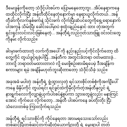
ဒီမေးခွန်းကိုတော့ သံဒိုင့်ပါးစပ်က ပြောမနေတော့ဘူး…အိပ်နေရာကနေ
ထထိုင်လိုက်ပြီး အန်တီထိုင်နေတဲ့နောက်မှာ နေရာယူလိုက်တယ်…အန်
တီ့ခါးကိုလက်နှစ်ဖက်နဲ့ သိုင်းဖက် လိုက်ပြီးဆံပင်တွေကိုရှေ့ရောနောက်
ပါအကုန် သိမ်းပြီး ခေါင်းပေါ်မှာပဲ စုထုံးချည်နှောင် ထား တဲ့အတွက်
ရှင်းရှင်းလင်းလင်းဖြစ်နေတဲ့… အန်တီ့ရဲ့လည်ဂုတ်သားဖြူ ဝင်းဝင်းတွေ
ကိုနမ်း လိုက်သည်။
ခါးမှာဖက်ထားတဲ့ လက်ကိုအပေါ် ကို နည်းနည်းပင့်ကိုင်လိုက်တော့ ထိ
တွေ့ကိုင် တွယ်ခွင့်ရခဲ့ပါပြီ…အန်တီက အတွင်းခံဘရာ ဝတ်မထားခဲ့…
ဘာလို့ ဘရာဝတ်မထားတာလဲ လို့ မေးဖို့စဉ်းစားမိရပေမဲ့ ဒီအချိန်က
စကားများ ရမဲ့ အချိန်မဟုတ်ဘူးဆိုတာတော့ သံဒိုင်သိခဲ့ သည်။
အခုအခံ မပါတဲ့ အန်တီ့ရဲ့ ဖွံ့ထွားလှတဲ့ ရင်သားစိုင်တစ်စုံကိုအင်္ကျီပေါ်
ကနေ ဖိနှိပ်ကိုင် တွယ်ရင်း ရင်ခွင်ထဲကိုမှီလိုက်တဲ့အန်တီနုလွင် ရဲ့
နားရွက်လေးကိုလျှာနဲ့ယှက်ပါးစပ်နဲ့စုပ်ကာ သွားတွေနဲ့လည်း မနာကြင်
အောင် ကိုက်ပေး လိုက်တော့…အန်တီ ပါးစပ်ကနေ ခပ်တိုးတိုး ငြီး
သံလေးတစ်ခု ကြားလိုက်ရသည်။
အန်တီ့ရဲ့ ရင်သားစိုင်ကို ကိုင်နေရတာ အားမရသေးသော်လည်း
တစ်ဆင့်ပြီးတစ်ဆင့်တက်ဆိုတဲ့ယောင်္ကျားတို့ ရဲ့ မွေးရာပါ တတ်