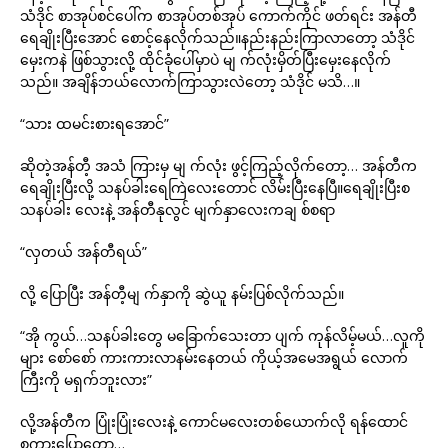
သံဒိုင် စာအုပ်စင်ပေါ်က စာအုပ်တစ်အုပ် ကောက်ကိုင် ဖတ်ရင်း အန်တီ
ရေချိုးပြီးအောင် စောင့်နေလိုက်သည်။နည်းနည်းကြာလာတော့ သံဒိုင်
မှေးကနဲ ဖြစ်သွားလို့ ထိုင်ခုံပေါ်မှာပဲ မျ က်လုံးမှိတ်ပြီးမှေးနေလိုက်
သည်။ အချိန်ဘယ်လောက်ကြာသွားလဲတော့ သံဒိုင် မသိ…။
“သား ထမင်းစားရအောင်”
ဆိုတဲ့အန်တီ့ အသံ ကြားမှ မျ က်လုံး ဖွင့်ကြည့်လိုက်တော့… အန်တီက
ရေချိုးပြီးလို့ သနပ်ခါးရေကြဲလေးတောင် လိမ်းပြီးနေပြီ။ရေချိုးပြီးစ
သနပ်ခါး လေးနဲ့ အန်တီနုလွင် မျက်နှာလေးကချ စ်စရာ
“လှတယ် အန်တီရယ်”
လို့ ပြောပြီး အန်တီ့မျ က်နှာကို ဆွဲယူ နမ်းပြစ်လိုက်သည်။
“အို ကွယ်…သနပ်ခါးတွေ မခြောက်သေးတာ ပျက် ကုန်လိမ့်မယ်…လူကို
များ စော်စော် ကားကားလာနမ်းနေတယ် ကိုယ့်အမေအရွယ် လောက်
ကြီးကို မရှက်ဘူးလား”
လို့အန်တီက ပြုံးပြုံးလေးနဲ့ ကောင်မလေးတစ်ယောက်လို ရန်ထောင်
စကားပြောတော့…