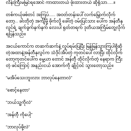
လိန်းကြီးမမြင်ရအောင် ကာထားတယ် ဖုံးထားတယ် ဆိုရုံသာ……။
တစ်ကယ့်ဖစ်တင် အကြပ်…… အဝတ်တန်းပေါ် လက်မြှောက်လိုက်
တော့… ခါးတိုတဲ့ အင်္ကျီမို့ ဗိုက်လို့ ခေါ်တဲ့ ဝမ်းပြင်သား ပေါ်က အန်တီနု
လွင်ရဲ့ ချက်ခွက်နက်နက် လေးပါ ရုတ်တရက် ဒုတိယအကြိမ်တွေ့လိုက်
ရပြန်သည်။
အငယ်ကောင်က တဆက်ဆက်နဲ့ လှုပ်ရမ်းပြပြီး မြန်မြန်သွားကြပါစို့ဆို
တဲ့အထာနဲ့အန်တီနုလွင်က သံဒိုင်အိပ်တဲ့ ကုတင်ပေါ် လာပြီး ထိုင်လိုက်
တော့ကုတင်ပေါ်က မွေ့ယာ တောင် အန်တီ့ ထိုင်လိုက်တဲ့ နေရာက ကြီး
တဲ့ ဖင်ကြောင့် အနည်းငယ် အောက်ကို ချိုင့်ဝင် သွားတော့သည်။
“မအိပ်သေးဘူးလား ဘာလုပ်နေတာလဲ”
“စောင့်နေတာ”
“ဘယ်သူ့ကိုလဲ”
“အန်တီ့ ကိုပေါ့”
“ဘာလုပ်ဖို့လဲ”