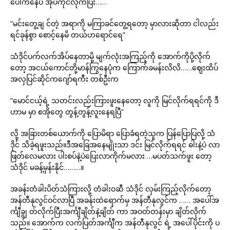
ပေါ်ကနေပဲ အုပ်ကိုင်လိုက်ပြီး……
“မင်းတွေ့ချ င်တဲ့ အရာကို မကြာခင်တွေ့ရတော့ မှာလားဆိုတာ ငါလည်း
ရင်ခုန်စွာ စောင့်နေမိ တယ်ဟရောင်ရေ”
သံဒိုင်ပက်လက်အိပ်နေတာမို့ မျက်လုံးအကြည့်ကို အောက်ကိုပို့လိုက်
တော့ အငယ်ကောင်တို့မာန်ကြွနေပုံက ကြောက်ခမန်းလိလိ……ဈေးထိပ်
အလှပြင်ဆိုင်ကဂျော်ရကီး တစ်ဦးက
“မောင်ငယ့်ရဲ့ သတင်းလည်းကြားဖူးနေတော့ လူကို မြင်လိုက်ရရင်ကို ဒီ
ဟာမ မှာ စအိုတွေ တွန့်တွန့်လူးနေရပြီ”
လို့ အခြားတစ်ယောက်ကို ပြောမိရာ ပြောခံရတဲ့သူက ပြန်ပြောပြလို့ သံ
ဒိုင် သိခဲ့ရဖူးသည်။ဒီအခြေအနေမျိုးသာ ဒင်း မြင်လိုက်ရရင် ဓါးနဲ့ပဲ လာ
ဖြတ်လေမလား ပါးစပ်နဲ့ပဲပြေးလာကိုက်မလား …မပတ်သက်ဖူး တော့
သံဒိုင် မခန့်မှန်းနိုင်………။
အခန်းတံခါးပိတ်သံကြားလို့ တံခါးဝဆီ သံဒိုင် လှမ်းကြည့်လိုက်တော့
အန်တီနုလွင်ဝင်လာပြီ အခန်းထဲရောက်မှ အန်တီနုလွင်က …… အပေါ်အ
င်္ကျီချွ တ်လိုက်ပြီးအင်္ကျီချိတ်နဲ့ချိတ် ကာ အဝတ်တန်းမှာ ချိတ်လိုက်
သည်။ အောက်က လက်ပြတ်အင်္ကျီက အန်တီနုလွင် ရဲ့ အပေါ်ပိုင်းကို ပ