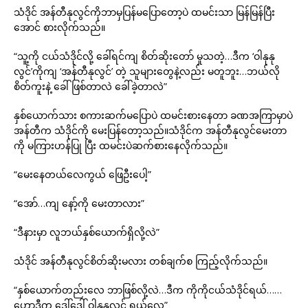
သံဒိုင် အန်တီနုလွင်ကိုဘာမှပြန်မပြောတော့ပဲ ထမင်းသာ မြန်မြန်ပြီး
အောင် စားလိုက်သည်။
“သူ့ကို ငယ်သံဒိုင်လို့ ခေါ်ရင်ကျ စိတ်ဆိုးတော် မှုသတဲ့…ဒီက ‘ဝါနုနု
လွင်’ကိုကျ ‘အန်တီနုလွင်’ တဲ့ သူများတွေနဲ့လည်း မတူဘူး…ဘယ်လို
စိတ်ကူးနဲ့ ခေါ်ဖြစ်တာလဲ ခေါ်ခဲ့တာလဲ”
နှစ်ယောက်သား စကားဆက်မပြောပဲ ထမင်းစားနေတာ ခဏအကြာမှာပဲ
အန်တီက သံဒိုင်ကို မေးပြန်တော့သည်။သံဒိုင်က အန်တီနုလွင်မေးတာ
ကို မကြားဟန်ပြု ပြီး ထမင်းပဲဆက်စားနေလိုက်သည်။
“မေးနေတယ်လေကွယ် ဖြေဦးပေါ့”
“အော်…ကျ နော့်ကို မေးတာလား”
“ဒီနားမှာ လူဘယ်နှစ်ယောက်ရှိလို့လဲ”
သံဒိုင် အန်တီနုလွင်စိတ်ဆိုးမလား တစ်ချက်စ ကြည့်လိုက်သည်။
“နှစ်ယောက်တည်းလေ ဘာဖြစ်လို့လဲ…ဒီက ကိုကိုငယ်သံဒိုင်ရယ်……
ဟောဒီက ဒေါ်ဒေါ် ဝါနုနုလွင် ရယ်လေ”