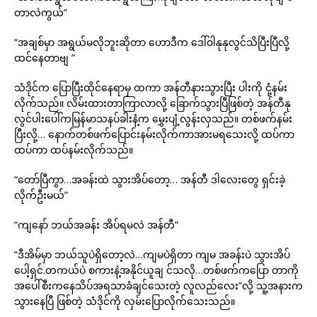
တာလဲကွယ်”
“အချစ်မှာ အရွယ်မလိုဘူးဆိုတာ ဟောဒီက ဒေါ်ဝါနုနုလွင်သိပြီးပြီလို့
ထင်နေတာဗျ ”
သံဒိုင်က ပြောပြီးထိုင်နေရာမှ ထကာ အန်တီနားသွားပြီး ပါးကို ငုံ့နမ်း
လိုက်သည်။ လိမ်းထားတာကြာလာလို့ ခြောက်သွားပြီဖြစ်တဲ့ အန်တီနု
လွင်ပါးပေါ်ကမြန်မာသနပ်ခါးနံ့က မွှေးပျံ့လွန်းလှသည်။ တစ်ဖက်နမ်း
ပြီးလို့… နောက်တစ်ဖက်ပြောင်းနမ်းလိုက်ကာအားမရသေးလို့ ထပ်ကာ
ထပ်ကာ ထပ်နမ်းလိုက်သည်။
“တော်ပြီကွာ…အခန်းထဲ သွားအိပ်တော့… အန်တီ ဒါလေးတွေ ရှင်းခဲ့
လိုက်ဦးမယ်”
“ကျနော် ဘယ်အခန်း အိပ်ရမလဲ အန်တီ”
“ဒီအိမ်မှာ ဘယ်သူပဲရှိတော့လဲ…ကျမပဲရှိတာ ကျမ အခန်းပဲ သွားအိပ်
ပေါ့ရှင်.တကယ်ပဲ စကားနဲ့အနိုင်ယူချ င်သလို…တစ်ဖက်ကပြော တာကို
အပေါ်စီးကနေသိပ်အရသာခံချင်သေးတဲ့ လူလည်လေး”လို့ သူ့အနားက
သွားနေပြီ ဖြစ်တဲ့ သံဒိုင်ကို လှမ်းပြောလိုက်သေးသည်။