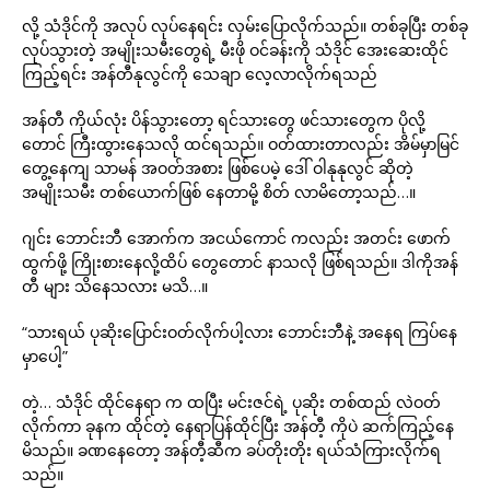
လို့ သံဒိုင်ကို အလုပ် လုပ်နေရင်း လှမ်းပြောလိုက်သည်။ တစ်ခုပြီး တစ်ခု
လုပ်သွားတဲ့ အမျိုးသမီးတွေရဲ့ မီးဖို ဝင်ခန်းကို သံဒိုင် အေးဆေးထိုင်
ကြည့်ရင်း အန်တီနုလွင်ကို သေချာ လေ့လာလိုက်ရသည်
အန်တီ ကိုယ်လုံး ပိန်သွားတော့ ရင်သားတွေ ဖင်သားတွေက ပိုလို့
တောင် ကြီးထွားနေသလို ထင်ရသည်။ ဝတ်ထားတာလည်း အိမ်မှာမြင်
တွေ့နေကျ သာမန် အဝတ်အစား ဖြစ်ပေမဲ့ ဒေါ် ဝါနုနုလွင် ဆိုတဲ့
အမျိုးသမီး တစ်ယောက်ဖြစ် နေတာမို့ စိတ် လာမိတော့သည်…။
ဂျင်း ဘောင်းဘီ အောက်က အငယ်ကောင် ကလည်း အတင်း ဖောက်
ထွက်ဖို့ ကြိုးစားနေလို့ထိပ် တွေတောင် နာသလို ဖြစ်ရသည်။ ဒါကိုအန်
တီ များ သိနေသလား မသိ…။
“သားရယ် ပုဆိုးပြောင်းဝတ်လိုက်ပါ့လား ဘောင်းဘီနဲ့ အနေရ ကြပ်နေ
မှာပေါ့”
တဲ့… သံဒိုင် ထိုင်နေရာ က ထပြီး မင်းဇင်ရဲ့ ပုဆိုး တစ်ထည် လဲဝတ်
လိုက်ကာ ခုနက ထိုင်တဲ့ နေရာပြန်ထိုင်ပြီး အန်တီ့ ကိုပဲ ဆက်ကြည့်နေ
မိသည်။ ခဏနေတော့ အန်တီ့ဆီက ခပ်တိုးတိုး ရယ်သံကြားလိုက်ရ
သည်။