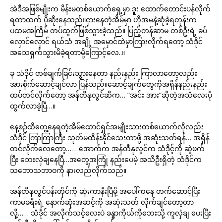
အဲဒီအဖြစ်မျိုးက မိန်းမတစ်ယောက်ရှေ့မှာ ဒူး ထောက်တောင်းပန်လိုက်
ရတာထက် ပိုဆိုးနေသည်။ငှားနေတဲ့အိမ်မှာ ဟိုအမနဲ့ဆုံခဲ့ရတုန်းက
ပထမအကြိမ် တပ်ထွက်ဖြစ်သွားခဲ့သည်။ ပြည့်တန်ဆာမ တစ်ဦးရဲ့ ခပ်
လှောင်လှောင် ရယ်သံ အချို့ အမှောင်ထဲမှာကြားလိုက်ရတော့ သံဒိုင်
အသေရှက်သွားမိခဲ့ရတာမို့ကြောင့်လေ..။
ခု သံဒိုင် တစ်ချက်ခြင်းသွားနေတာ နည်းနည်း ကြာလာတော့လည်း
အားစိုက်ဆောင့်ချင်လာ ပြန်သည်။ဆောင့်ချက်တွေကိုအရှိန်နည်းနည်း
ထပ်တင်လိုက်တော့ အန်တီနုလွင်ဆီက… “အင်း အား”ဆိုတဲ့အသံလေးပို
ထွက်လာခဲ့ပြီ…။
နေ့စဉ်ထိတွေ့နေရတဲ့အိမ်ထောင်ရှင်အမျိုးသားတစ်ယောက်လိုလည်း
သံဒိုင် ကြာကြာကြီး သုတ်မထိန်းနိုင်သေးတာဖို့ အဆုံးသတ်ရန်… အရှိန်
တင်လိုက်လေတော့…… အောက်က အန်တီနုလွင်က သံဒိုင့်ကို ဆွဲဖက်
ပြီး ဘေးလှဲချနေပြီ…အတွေ့အကြုံ နည်းပေမဲ့ အသိဦးရှိတဲ့ သံဒိုင်က
သဘောသဘာဝကို နားလည်လိုက်သည်။
အန်တီနုလွင်ပန်းတိုင်ကို ဆုံးကာနီးပြီမို့ အပေါ်ကနေ တက်ဆောင့်ပြီး
ကာမခရီးရဲ့ နောက်ဆုံးအဆင့်ကို အဆုံးသတ် လိုက်ချင်တော့တာ
လို့…… သံဒိုင် အလိုက်သင့်လေးပဲ ခန္ဓာကိုယ်ကိုဘေးသို့ ကူလှဲချ ပေးပြီး