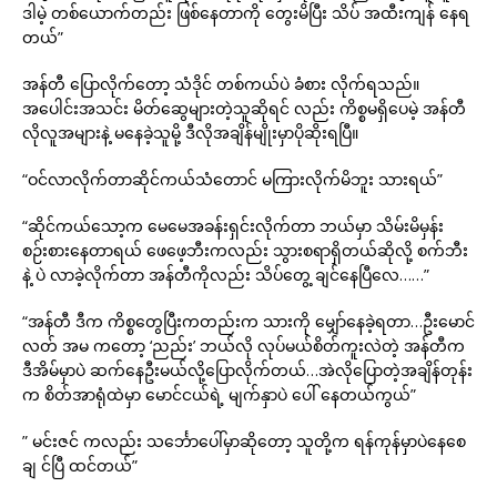
ဒါမဲ့ တစ်ယောက်တည်း ဖြစ်နေတာကို တွေးမိပြီး သိပ် အထီးကျန် နေရ
တယ်”
အန်တီ ပြောလိုက်တော့ သံဒိုင် တစ်ကယ်ပဲ ခံစား လိုက်ရသည်။
အပေါင်းအသင်း မိတ်ဆွေများတဲ့သူဆိုရင် လည်း ကိစ္စမရှိပေမဲ့ အန်တီ
လိုလူအများနဲ့ မနေခဲ့သူမို့ ဒီလိုအချိန်မျိုးမှာပိုဆိုးရပြီ။
“ဝင်လာလိုက်တာဆိုင်ကယ်သံတောင် မကြားလိုက်မိဘူး သားရယ်”
“ဆိုင်ကယ်သော့က မေမေအခန်းရှင်းလိုက်တာ ဘယ်မှာ သိမ်းမိမှန်း
စဉ်းစားနေတာရယ် ဖေဖေ့ဘီးကလည်း သွားစရာရှိတယ်ဆိုလို့ စက်ဘီး
နဲ့ ပဲ လာခဲ့လိုက်တာ အန်တီကိုလည်း သိပ်တွေ့ ချင်နေပြီလေ……”
“အန်တီ ဒီက ကိစ္စတွေပြီးကတည်းက သားကို မျှော်နေခဲ့ရတာ…ဦးမောင်
လတ် အမ ကတော့ ‘ညည်း’ ဘယ်လို လုပ်မယ်စိတ်ကူးလဲတဲ့ အန်တီက
ဒီအိမ်မှာပဲ ဆက်နေဦးမယ်လို့ပြောလိုက်တယ်…အဲလိုပြောတဲ့အချိန်တုန်း
က စိတ်အာရုံထဲမှာ မောင်ငယ်ရဲ့ မျက်နှာပဲ ပေါ် နေတယ်ကွယ်”
” မင်းဇင် ကလည်း သင်္ဘောပေါ်မှာဆိုတော့ သူတို့က ရန်ကုန်မှာပဲနေစေ
ချ င်ပြီ ထင်တယ်”