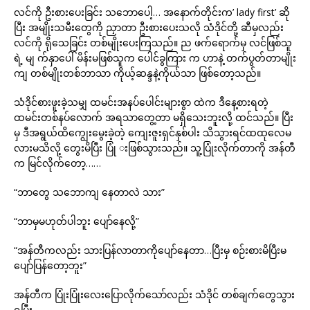
လင်ကို ဦးစားပေးခြင်း သဘောပေါ့… အနောက်တိုင်းက’ lady first’ ဆို
ပြီး အမျိုးသမီးတွေကို ညှာတာ ဦးစားပေးသလို သံဒိုင်တို့ ဆီမှလည်း
လင်ကို ရိုသေခြင်း တစ်မျိုးပေးကြသည်။ ည ဖက်ရောက်မှ လင်ဖြစ်သူ
ရဲ့ မျ က်နှာပေါ် မိန်းမဖြစ်သူက ပေါင်ခွကြား က ဟာနဲ့ တက်ပွတ်တာမျိုး
ကျ တစ်မျိုးတစ်ဘာသာ ကိုယ့်ဆန္ဒနဲ့ကိုယ်သာ ဖြစ်တော့သည်။
သံဒိုင်စားဖူးခဲ့သမျှ ထမင်းအနပ်ပေါင်းများစွာ ထဲက ဒီနေ့စားရတဲ့
ထမင်းတစ်နပ်လောက် အရသာတွေ့တာ မရှိသေးဘူးလို့ ထင်သည်။ ပြီး
မှ ဒီအရွယ်ထိကျွေးမွေးခဲ့တဲ့ ကျေးဇူးရှင်နှစ်ပါး သိသွားရင်ထထုလေမ
လားမသိလို့ တွေးမိပြီး ပြုံ းဖြစ်သွားသည်။ သူ့ပြုံးလိုက်တာကို အန်တီ
က မြင်လိုက်တော့……
“ဘာတွေ သဘောကျ နေတာလဲ သား”
“ဘာမှမဟုတ်ပါဘူး ပျော်နေလို့”
“အန်တီကလည်း သားပြန်လာတာကိုပျော်နေတာ…ပြီးမှ စဉ်းစားမိပြီးမ
ပျော်ပြန်တော့ဘူး”
အန်တီက ပြုံးပြုံးလေးပြောလိုက်သော်လည်း သံဒိုင် တစ်ချက်တွေသွား
ရပြီး……