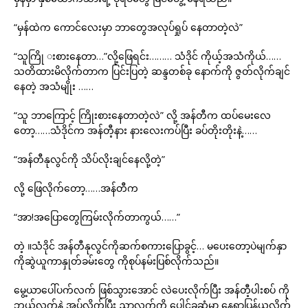
“မှန်ထဲက ကောင်လေးမှာ ဘာတွေအလုပ်ရှုပ် နေတာတဲ့လဲ”
“သူကြို းစားနေတာ…”လို့ဖြေရင်း……… သံဒိုင် ကိုယ့်အသံကိုယ်……
သတိထားမိလိုက်တာက ပြင်းပြတဲ့ ဆန္ဒတစ်ခု နောက်ကို ဇွတ်လိုက်ချင်
နေတဲ့ အသံမျိုး ……
“သူ ဘာကြောင့် ကြိုးစားနေတာတဲ့လဲ” လို့ အန်တီက ထပ်မေးလေ
တော့……သံဒိုင်က အန်တီ့နား နားလေးကပ်ပြီး ခပ်တိုးတိုးနဲ့……
“အန်တီနုလွင်ကို သိပ်လိုးချင်နေလို့တဲ့”
လို့ ဖြေလိုက်တော့……အန်တီက
“အာ!အပြောတွေကြမ်းလိုက်တာကွယ်……”
တဲ့ ။သံဒိုင် အန်တီနုလွင်ကိုဆက်စကားပြောခွင့်… မပေးတော့ပဲမျက်နှာ
ကိုဆွဲယူကာနှုတ်ခမ်းတွေ ကိုစုပ်နမ်းပြစ်လိုက်သည်။
မွေ့ယာပေါ်ပက်လက် ဖြစ်သွားအောင် လဲပေးလိုက်ပြီး အန်တီ့ပါးစပ် ကို
ဘယ်လက်နဲ့ အုပ်လိုက်ပြီး ညာလက်ကို ပေါင်ခွဆုံမှာ နေရာပြန်ယူလိုက်