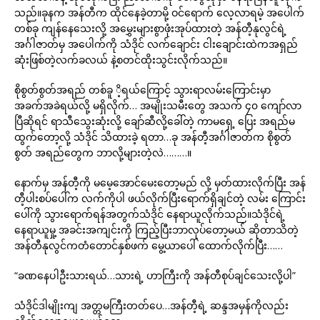
သည်။ခုနက အန်တီက ထိုင်နေခဲ့တာမို့ ဝင်ရောက် လေ့လာရမဲ့ အပေါက်
တစ်ခု ကျန်နေသေးလို့ အမွှေးများစွာဖုံးအုပ်ထားတဲ့ အန်တီ့နုလွင်ရဲ့
အင်္ဂါဇာတ်မှ အပေါက်ကို သံဒိုင် လက်ချောင်း ငါးချောင်းထဲကအရှည်
ဆုံးဖြစ်တဲ့လက်ခလယ် နဲ့စတင်ထိုးသွင်းလိုက်သည်။
စိုစွတ်စွတ်အရည် တစ်ခူ ိ့ရယ်ကြောင့် သွားရာလမ်းကြောင်းမှာ
အခက်အခဲရယ်လို့ မရှိလိုက်… အမျိုးသမီးတွေ အသက် ၄၀ ကျော်လာ
ပြီဆိုရင် ရာသီသွေးဆုံးလို့ ချော်ဆီလို့ခေါ်တဲ့ ကာမရှေ့ ပြေး အရည်မ
ထွက်တော့လို့ သံဒိုင် သိထားခဲ့ ရတာ…ခု အန်တီ့အင်္ဂါဇာတ်က စိုစွတ်
စွတ် အရည်တွေက ဘာလို့များတဲ့လဲ………။
နောက်မှ အန်တီ့ကို မမေ့အောင်မေးတော့မည် လို့ မှတ်ထားလိုက်ပြီး အန်
တီ့ပါးစပ်ပေါ်က လက်ကိုပါ ဖယ်လိုက်ပြီးရောက်ရှိချင်တဲ့ လမ်း ကြောင်း
ပေါ်ကို သွားရောက်ရန်အတွက်သံဒိုင် နေရာယူလိုက်သည်။သံဒိုင်ရဲ့
နေရာယူမှု့ အခင်းအကျင်းကို ကြည့်ပြီးဘာလုပ်တော့မယ် ဆိုတာသိတဲ့
အန်တီနုလွင်ကတံတောင်နှစ်ဖက် မွေ့ယာပေါ် ထောက်လိုက်ပြီး……
“ခဏနေပါဦးသားရယ်…သားရဲ့ ဟာကြီးကို အန်တီစုပ်ချင်သေးလို့ပါ”
သံဒိုင်ဒါမျိုးကျ အတ္တမကြီးတတ်ပေ…အန်တီ့ရဲ့ ဆန္ဒအမှန်ကိုလည်း