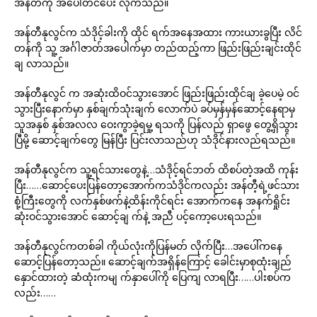
အန်တီကို အပေါ်တင်ပေး လိုက်သည်။
အန်တီနုလွင်က သံဒိုင့်ခါးကို ထိုင် ရက်အနေအထား ကားယားခွပြီး လိင်
တန်ကို သူ့ အင်္ဂါဇာတ်အပေါက်မှာ တည်ထည့်ကာ ဖြည်းဖြည်းချင်းထိုင်
ချ လာသည်။
အန်တီနုလွင် က အဆုံးထိဝင်သွားအောင် ဖြည်းဖြည်းထိုင်ချ ခဲ့ပေမဲ့ ဝင်
သွားပြီးနောက်မှာ နှစ်ချက်သုံးချက် လောက်ပဲ ခပ်မှန်မှန်ဆောင့်နေရာမှ
သူအနှစ် နှစ်အလလ ဝေးကွာခဲ့ရမှု့ ရသကို ပြန်လည် ရှာဖွေ တွေ့ရှိသွား
ပြီမို့ ဆောင့်ချက်တွေ မြန်ပြီး ပြင်းလာသည်ဟု သံဒိုင်နားလည်ရသည်။
အန်တီနုလွင်က သူ့ရင်သားတွေနဲ့…သံဒိုင့်ရင်ဘတ် ထိစပ်တဲ့အထိ ကုန်း
ပြီး……ဆောင့်ပေးပြန်တော့အောက်ကသံဒိုင်ကလည်း အန်တီ့ရဲ့ဖင်သား
စုံ့ကြီးတွေကို လက်နှစ်ဖက်နဲ့ထိန်းကိုင်ရင်း အောက်ကနေ အနက်ရှိုင်း
ဆုံးဝင်သွားအောင် ဆောင့်ချ က်နဲ့ အညီ ပင့်ကော့ပေးရသည်။
အန်တီနုလွင်ကတစ်ခါ ကိုယ်လုံးကိုပြန်မတ် လိုက်ပြီး…အပေါ်ကနေ
ဆောင့်ပြန်တော့သည်။ ဆောင့်ချက်အရှိန်ကြောင့် ခေါင်းမှာစုထုံးချည်
နှောင်ထားတဲ့ ဆံထုံးကမျ က်နှာပေါ်ကို ပြေကျ လာရပြီး……ပါးစပ်က
လည်း……