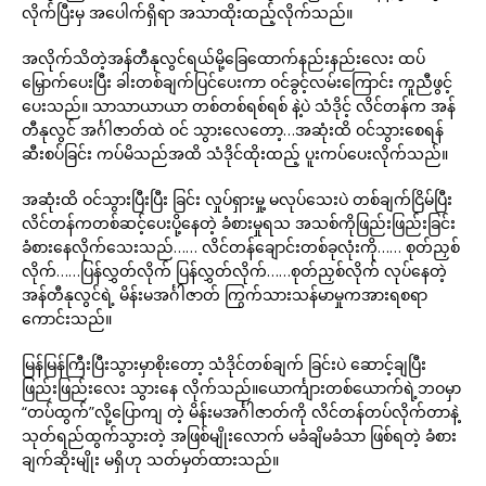
လိုက်ပြီးမှ အပေါက်ရှိရာ အသာထိုးထည့်လိုက်သည်။
အလိုက်သိတဲ့အန်တီနုလွင်ရယ်မို့ခြေထောက်နည်းနည်းလေး ထပ်
မြှောက်ပေးပြီး ခါးတစ်ချက်ပြင်ပေးကာ ဝင်ခွင့်လမ်းကြောင်း ကူညီဖွင့်
ပေးသည်။ သာသာယာယာ တစ်တစ်ရစ်ရစ် နဲ့ပဲ သံဒိုင့် လိင်တန်က အန်
တီနုလွင် အင်္ဂါဇာတ်ထဲ ဝင် သွားလေတော့…အဆုံးထိ ဝင်သွားစေရန်
ဆီးစပ်ခြင်း ကပ်မိသည်အထိ သံဒိုင်ထိုးထည့် ပူးကပ်ပေးလိုက်သည်။
အဆုံးထိ ဝင်သွားပြီးပြီး ခြင်း လှုပ်ရှားမှု့ မလုပ်သေးပဲ တစ်ချက်ငြိမ်ပြီး
လိင်တန်ကတစ်ဆင့်ပေးပို့နေတဲ့ ခံစားမှုရသ အသစ်ကိုဖြည်းဖြည်းခြင်း
ခံစားနေလိုက်သေးသည်…… လိင်တန်ချောင်းတစ်ခုလုံးကို…… စုတ်ညှစ်
လိုက်……ပြန်လွှတ်လိုက် ပြန်လွှတ်လိုက်……စုတ်ညှစ်လိုက် လုပ်နေတဲ့
အန်တီနုလွင်ရဲ့ မိန်းမအင်္ဂါဇာတ် ကြွက်သားသန်မာမှုကအားရစရာ
ကောင်းသည်။
မြန်မြန်ကြီးပြီးသွားမှာစိုးတော့ သံဒိုင်တစ်ချက် ခြင်းပဲ ဆောင့်ချပြီး
ဖြည်းဖြည်းလေး သွားနေ လိုက်သည်။ယောင်္ကျားတစ်ယောက်ရဲ့ဘဝမှာ
“တပ်ထွက်”လို့ပြောကျ တဲ့ မိန်းမအင်္ဂါဇာတ်ကို လိင်တန်တပ်လိုက်တာနဲ့
သုတ်ရည်ထွက်သွားတဲ့ အဖြစ်မျိုးလောက် မခံချိမခံသာ ဖြစ်ရတဲ့ ခံစား
ချက်ဆိုးမျိုး မရှိဟု သတ်မှတ်ထားသည်။