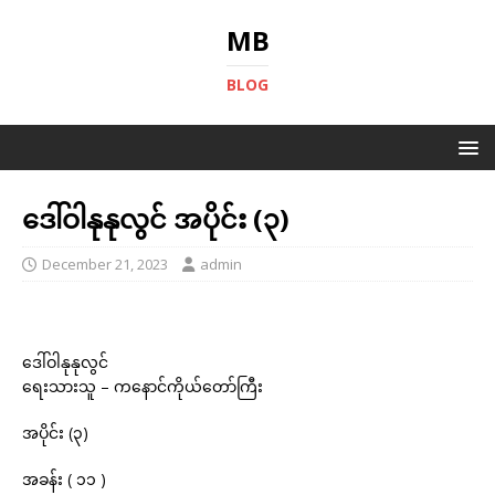
MB
BLOG
ဒေါ်ဝါနုနုလွင် အပိုင်း (၃)
December 21, 2023
admin
ဒေါ်ဝါနုနုလွင်
ရေးသားသူ – ကနောင်ကိုယ်တော်ကြီး
အပိုင်း (၃)
အခန်း ( ၁၁ )