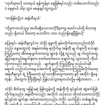
“ဟုတ်မှာပေါ့ သားရယ် ရန်ကုန်မှာ နေဖြစ်ရင်လည်း တစ်ယောက်တည်း
ပဲ နေမှာပါ..ဒါမဲ့ သွား မနေချင်ဘူးကွယ်”
“ဘာဖြစ်လို့လဲ အန်တီရယ်”
“ဟိုမှကဘယ်သူမှ အသိမရှိသေးသလိုဒီမှာကျ မောင်ငယ်တို့ မိသားစု
လည်း ရှိတယ် ပီးတော့ ဟောဒီက သား လည်းရှိနေပြီမို့ပေါ့”
ပြောရင်း အန်တီနုလွင်က သံဒိုင့် နဖူးကို နမ်းလိုက်တော့သည်။သံဒိုင်
လည်း နွေးထွေးတဲ့ အနမ်းတစ်ခု ရလိုက်မှ အန်တီ့ မျ က်နှာကို သေချာ
ကြည့်တော့ အိပ်ရေပျက်တာတွေ များခဲ့ လို့နဲ့ တူသည် မျ က်တွင်းတွေ
ချိုင့်နေသည်။မျက်နှာက တော်တော်လေး ချောင်ကျ သွားသလို ကိုယ်
လုံးကလည်း စစ်သွားသည်… မျက်နှာကို ကြည့်ပြီးမှ လည်ပင်းဆီ
ရောက် လည်ပင်းကနေ အောက်ကို နည်းနည်းလေးကြည့်မိလိုက်တော့
အန်တီနုလွင် ရဲ့ ကြီးမားတဲ့ ရင်သားစိုင်တွေကတော့ နဂို အတိုင်း ရှိနေ
တုန်း…ဒါတွေက ကြီးပြီးရင် ပြန်ငယ်သွားရတယ်လို့မှ မရှိတာလေ…… ။
သံဒိုင် စိတ်တွေ ‘မခြင့်မရဲ’ ဖြစ်လွန်းလို့ အန်တီ့ကို ရင်ခွင်ထဲ ဆွဲဖက်ပြစ်
လိုက်ရသည်။ အန်တီကလည်း အလိုက် သင့်လေး တိုးဝင်လာကာသံဒိုင့်
ရင်ခွင်ထဲ မျက်နှာ အပ်ထားတော့သည်။ သံဒိုင် သက်ပြင်း တစ်ချက်ချ
ပြီး အန်တီ့ ရဲ့ ကျောပြင်ကို ပွတ်ကာ ပုခုံးပေါ်က ကျော်၍ အောက်ကို