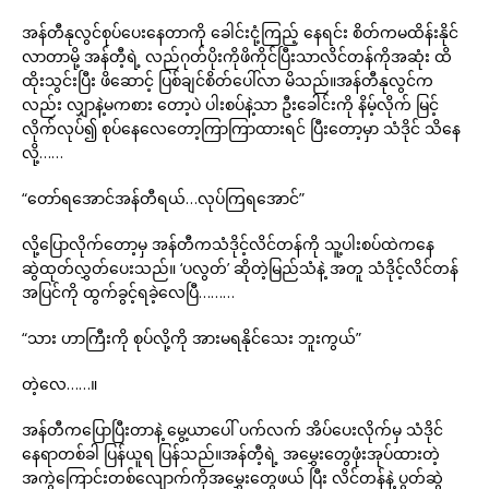
အန်တီနုလွင်စုပ်ပေးနေတာကို ခေါင်းငုံ့ကြည့် နေရင်း စိတ်ကမထိန်းနိုင်
လာတာမို့ အန်တီ့ရဲ့ လည်ဂုတ်ပိုးကိုဖိကိုင်ပြီးသာလိင်တန်ကိုအဆုံး ထိ
ထိုးသွင်းပြီး ဖိဆောင့် ပြစ်ချင်စိတ်ပေါ်လာ မိသည်။အန်တီနုလွင်က
လည်း လျှာနဲ့မကစား တော့ပဲ ပါးစပ်နဲ့သာ ဦးခေါင်းကို နိမ့်လိုက် မြင့်
လိုက်လုပ်၍ စုပ်နေလေတော့ကြာကြာထားရင် ပြီးတော့မှာ သံဒိုင် သိနေ
လို့……
“တော်ရအောင်အန်တီရယ်…လုပ်ကြရအောင်”
လို့ပြောလိုက်တော့မှ အန်တီကသံဒိုင့်လိင်တန်ကို သူ့ပါးစပ်ထဲကနေ
ဆွဲထုတ်လွှတ်ပေးသည်။ ‘ပလွတ်’ ဆိုတဲ့မြည်သံနဲ့ အတူ သံဒိုင့်လိင်တန်
အပြင်ကို ထွက်ခွင့်ရခဲ့လေပြီ………
“သား ဟာကြီးကို စုပ်လို့ကို အားမရနိုင်သေး ဘူးကွယ်”
တဲ့လေ……။
အန်တီကပြောပြီးတာနဲ့ မွေ့ယာပေါ် ပက်လက် အိပ်ပေးလိုက်မှ သံဒိုင်
နေရာတစ်ခါ ပြန်ယူရ ပြန်သည်။အန်တီ့ရဲ့ အမွှေးတွေဖုံးအုပ်ထားတဲ့
အကွဲကြောင်းတစ်လျောက်ကိုအမွှေးတွေဖယ် ပြီး လိင်တန်နဲ့ ပွတ်ဆွဲ