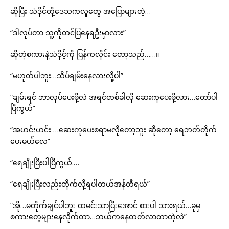
ဆိုပြီး သံဒိုင်တို့ဒေသကလူတွေ အပြောများတဲ့…
“ဒါလုပ်တာ သူ့ကိုတင်ပြနေရဦးမှာလား”
ဆိုတဲ့စကားနဲ့သံဒိုင့်ကို ပြန်ကလိုင်း တော့သည်……။
“မဟုတ်ပါဘူး…သိပ်ချမ်းနေလားလို့ပါ”
“ချမ်းရင် ဘာလုပ်ပေးဖို့လဲ အရင်တစ်ခါလို ဆေးကုပေးဖို့လား…တော်ပါ
ပြီကွယ်”
“အဟင်းဟင်း …ဆေးကုပေးစရာမလိုတော့ဘူး ဆိုတော့ ရေဘတ်တိုက်
ပေးမယ်လေ”
“ရေချိုးပြီးပါပြီကွယ်.…
“ရေချိုးပြီးလည်းတိုက်လို့ရပါတယ်အန်တီရယ်”
“အို…မတိုက်ချင်ပါဘူး ထမင်းသာပြီးအောင် စားပါ သားရယ်…ခုမှ
စကားတွေများနေလိုက်တာ…ဘယ်ကနေတတ်လာတာတဲ့လဲ”