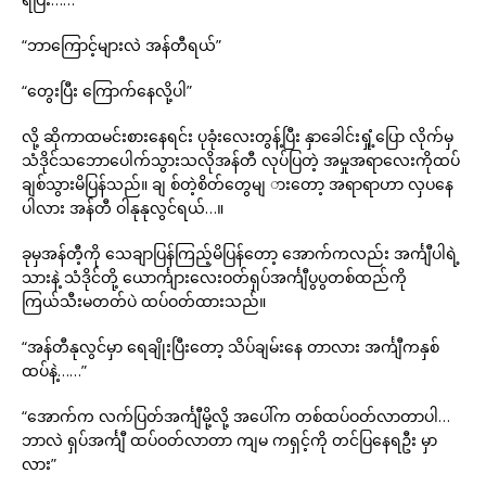
“ဘာကြောင့်များလဲ အန်တီရယ်”
“တွေးပြီး ကြောက်နေလို့ပါ”
လို့ ဆိုကာထမင်းစားနေရင်း ပုခုံးလေးတွန့်ပြီး နှာခေါင်းရှုံ့ပြော လိုက်မှ
သံဒိုင်သဘောပေါက်သွားသလိုအန်တီ လုပ်ပြတဲ့ အမှုအရာလေးကိုထပ်
ချစ်သွားမိပြန်သည်။ ချ စ်တဲ့စိတ်တွေမျ ားတော့ အရာရာဟာ လှပနေ
ပါလား အန်တီ ဝါနုနုလွင်ရယ်…။
ခုမှအန်တီ့ကို သေချာပြန်ကြည့်မိပြန်တော့ အောက်ကလည်း အင်္ကျီပါရဲ့
သားနဲ့ သံဒိုင်တို့ ယောင်္ကျားလေးဝတ်ရှပ်အင်္ကျီပွပွတစ်ထည်ကို
ကြယ်သီးမတတ်ပဲ ထပ်ဝတ်ထားသည်။
“အန်တီနုလွင်မှာ ရေချိုးပြီးတော့ သိပ်ချမ်းနေ တာလား အင်္ကျီကနှစ်
ထပ်နဲ့……”
“အောက်က လက်ပြတ်အင်္ကျီမို့လို့ အပေါ်က တစ်ထပ်ဝတ်လာတာပါ…
ဘာလဲ ရှပ်အင်္ကျီ ထပ်ဝတ်လာတာ ကျမ ကရှင့်ကို တင်ပြနေရဦး မှာ
လား”