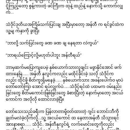
ငုံ့ကြည့်တော့ စွန့်ကားတဲ့ ဖင်ကြီးက ထုနဲ့ ထည်နဲ့ နောက်သို့ ကောက်လျှ
က်…
သံဒိုင်ဒုတိယအကြိမ်သက်ပြင်းချ အပြီးမှာတော့ အန်တီ က ရင်ခွင်ထဲက
သူ့မျ က်နှာကို ခွာပြီး
“ဘာလို့ သက်ပြင်းတွေ ခဏ ခဏ ချ နေရတာ လဲကွယ်”
“ဘာရယ်ကြောင့်လို့မဟုတ်ပါဘူး အန်တီရယ်”
ဘာမှဆက်မပြောကျပေမဲ့ နှစ်ယောက်သားလူချင်း မခွာနိုင်အောင် ဖက်
ထားနေမြဲ…… အန်တီ နုလွင်ကလည်း မထိုင်ခိုင်းခဲ့ သလို သံဒိုင်က
လည်း ထိုင်ဖို့ စိတ်ကူးရှိမနေခဲ့…… နှစ်ယောက်သား အခန်းပေါက်ဝ မှာပဲ
တော်တော်ကြာ အောင် ရပ်လျှက်ပဲ……သံဒိုင့်ရင်ထဲ ပထမက ဝမ်းနည်း
ခြင်းတွေ စိတ်မကောင်းဖြစ်ခြင်းတွေ ခံစားပြီးတဲ့ နောက်မှာတော့ အငယ်
ကောင်က အလိုလို ထောင်လာခဲ့ပြီ။
တော်သေးသည်ခရီးက ပြန်လာတာမို့ဝတ်ထားတဲ့ ဂျင်း ဘောင်းဘီကို
ချွတ်မလဲခဲ့လိုက်လို့…သူ့ အငယ်ကောင် ထ နေတာအန်တီ သိသွားရင်
အားနာစရာ…… သံဒိုင်.. အန်တီနုလွင်ရဲ့ လက်မောင်းတွေကိုလည်း