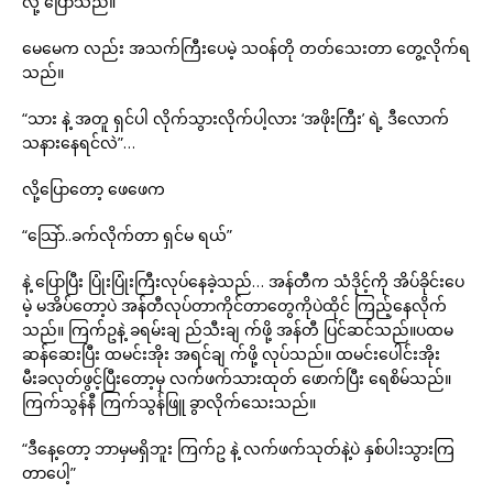
လို့ ပြောသည်။
မေမေက လည်း အသက်ကြီးပေမဲ့ သဝန်တို တတ်သေးတာ တွေ့လိုက်ရ
သည်။
“သား နဲ့ အတူ ရှင်ပါ လိုက်သွားလိုက်ပါ့လား ‘အဖိုးကြီး’ ရဲ့ ဒီလောက်
သနားနေရင်လဲ”…
လို့ပြောတော့ ဖေဖေက
“သြော်..ခက်လိုက်တာ ရှင်မ ရယ်”
နဲ့ ပြောပြီး ပြုံးပြုံးကြီးလုပ်နေခဲ့သည်… အန်တီက သံဒိုင့်ကို အိပ်ခိုင်းပေ
မဲ့ မအိပ်တော့ပဲ အန်တီလုပ်တာကိုင်တာတွေကိုပဲထိုင် ကြည့်နေလိုက်
သည်။ ကြက်ဥနဲ့ ခရမ်းချ ည်သီးချ က်ဖို့ အန်တီ ပြင်ဆင်သည်။ပထမ
ဆန်ဆေးပြီး ထမင်းအိုး အရင်ချ က်ဖို့ လုပ်သည်။ ထမင်းပေါင်းအိုး
မီးခလုတ်ဖွင့်ပြီးတော့မှ လက်ဖက်သားထုတ် ဖောက်ပြီး ရေစိမ်သည်။
ကြက်သွန်နီ ကြက်သွန်ဖြူ ခွာလိုက်သေးသည်။
“ဒီနေ့တော့ ဘာမှမရှိဘူး ကြက်ဥ နဲ့ လက်ဖက်သုတ်နဲ့ပဲ နှစ်ပါးသွားကြ
တာပေါ့”