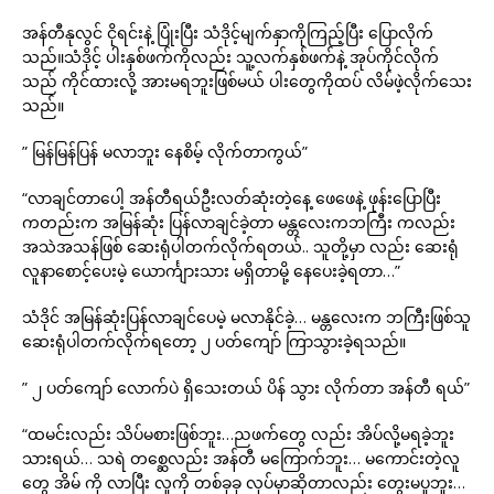
အန်တီနုလွင် ငိုရင်းနဲ့ ပြုံးပြီး သံဒိုင့်မျက်နှာကိုကြည့်ပြီး ပြောလိုက်
သည်။သံဒိုင့် ပါးနှစ်ဖက်ကိုလည်း သူ့လက်နှစ်ဖက်နဲ့ အုပ်ကိုင်လိုက်
သည် ကိုင်ထားလို့ အားမရဘူးဖြစ်မယ် ပါးတွေကိုထပ် လိမ်ဖဲ့လိုက်သေး
သည်။
” မြန်မြန်ပြန် မလာဘူး နေစိမ့် လိုက်တာကွယ်”
“လာချင်တာပေါ့ အန်တီရယ်ဦးလတ်ဆုံးတဲ့နေ့ ဖေဖေနဲ့ ဖုန်းပြောပြီး
ကတည်းက အမြန်ဆုံး ပြန်လာချင်ခဲ့တာ မန္တလေးကဘကြီး ကလည်း
အသဲအသန်ဖြစ် ဆေးရုံပါတက်လိုက်ရတယ်.. သူတို့မှာ လည်း ဆေးရုံ
လူနာစောင့်ပေးမဲ့ ယောင်္ကျားသား မရှိတာမို့ နေပေးခဲ့ရတာ…”
သံဒိုင် အမြန်ဆုံးပြန်လာချင်ပေမဲ့ မလာနိုင်ခဲ့… မန္တလေးက ဘကြီးဖြစ်သူ
ဆေးရုံပါတက်လိုက်ရတော့ ၂ ပတ်ကျော် ကြာသွားခဲ့ရသည်။
” ၂ ပတ်ကျော် လောက်ပဲ ရှိသေးတယ် ပိန် သွား လိုက်တာ အန်တီ ရယ်”
“ထမင်းလည်း သိပ်မစားဖြစ်ဘူး…ညဖက်တွေ လည်း အိပ်လို့မရခဲ့ဘူး
သားရယ်… သရဲ တစ္ဆေလည်း အန်တီ မကြောက်ဘူး… မကောင်းတဲ့လူ
တွေ အိမ် ကို လာပြီး လူကို တစ်ခုခု လုပ်မှာဆိုတာလည်း တွေးမပူဘူး…