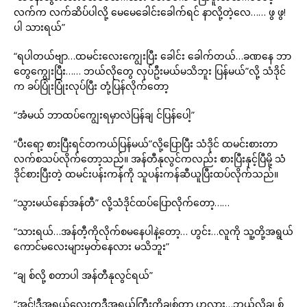
လက်က လက်ဆိပ်ပါလို့ မေမေခေါင်းခေါက်ရင် နာလို့တဲ့လေ…… ဖွ ဖွ!
ပါ သားရယ်”
“ရပါတယ်ဗျာ…ထမင်းလေးကျွေးပြီး ခေါင်း ခေါက်တယ်…ခဏနေ ဘာ
တွေကျွေးပြီး…… ဘယ်လိုတွေ လုပ်ဦးမယ်မသိဘူး ပြန်မယ်”လို့ သံဒိုင်
က ခပ်ပြုံးပြုံးလုပ်ပြီး တုံ့ပြန်လိုက်တော့
“အံမယ် ဘာထပ်ကျွေးရမှာလဲပြန်ချ င်ပြန်ပေါ့”
“ပီးရော့ စားပြီးရင်တကယ်ပြန်မယ်”လို့ပြောပြီး သံဒိုင် ထမင်းစားတာ
လက်စသပ်လိုက်တော့သည်။ အန်တီနုလွင်ကလည်း စားပြီးနှင့်ပြီမို့ သံ
ဒိုင်စားပြီးတဲ့ ထမင်းပန်းကန်ကို သူပန်းကန်ဆီယူပြီးထပ်လိုက်သည်။
“သွားမယ်နော်အန်တီ” လို့သံဒိုင်ထပ်ပြောလိုက်တော့……
“သားရယ်…အန်တီ့ကိုလိုက်စမနေပါနဲ့တော့… ဟွင်း…လူကို သူ့တို့အရွယ်
ကောင်မလေးများမှတ်နေလား မသိဘူး”
“ချ စ်လို့ စတာပါ အန်တီနုလွင်ရယ်”
“အင်!ဒီအရွယ်လေးကဒီအရွယ်ကြီးကိုချစ်တာ ဟလား…ဘယ်လိုချ စ်