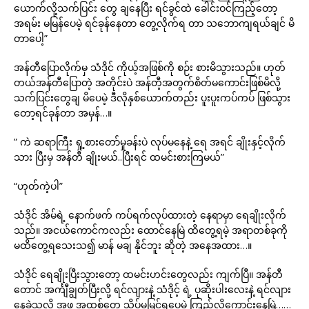
ယောက်လို့သက်ပြင်း တွေ ချနေပြီး ရင်ခွင်ထဲ ခေါင်းဝင်ကြည့်တော့
အရမ်း မမြန်ပေမဲ့ ရင်ခုန်နေတာ တွေ့လိုက်ရ တာ သဘောကျရယ်ချင် မိ
တာပေါ့”
အန်တီပြောလိုက်မှ သံဒိုင် ကိုယ့်အဖြစ်ကို စဉ်း စားမိသွားသည်။ ဟုတ်
တယ်အန်တီပြောတဲ့ အတိုင်းပဲ အန်တီ့အတွက်စိတ်မကောင်းဖြစ်မိလို့
သက်ပြင်းတွေချ မိပေမဲ့ ဒီလိုနှစ်ယောက်တည်း ပူးပူးကပ်ကပ် ဖြစ်သွား
တော့ရင်ခုန်တာ အမှန်…။
” ကဲ ဆရာကြီး ရှု့စားတော်မှုခန်းပဲ လုပ်မနေနဲ့ ရေ အရင် ချိုးနှင့်လိုက်
သား ပြီးမှ အန်တီ ချိုးမယ်..ပြီးရင် ထမင်းစားကြမယ်”
“ဟုတ်ကဲ့ပါ”
သံဒိုင် အိမ်ရဲ့ နောက်ဖက် ကပ်ရက်လုပ်ထားတဲ့ နေရာမှာ ရေချိုးလိုက်
သည်။ အငယ်ကောင်ကလည်း ထောင်နေမြဲ ထိတွေ့ရမဲ့ အရာတစ်ခုကို
မထိတွေ့ရသေးသ၍ မာန် မချ နိုင်ဘူး ဆိုတဲ့ အနေအထား…။
သံဒိုင် ရေချိုးပြီးသွားတော့ ထမင်းဟင်းတွေလည်း ကျက်ပြီ။ အန်တီ
တောင် အင်္ကျီချွတ်ပြီးလို့ ရင်လျားနဲ့ သံဒိုင့် ရဲ့ ပုဆိုးပါးလေးနဲ့ ရင်လျား
နေခဲ့သလို အဖု အထစ်တွေ သိပ်မမြင်ရပေမဲ့ ကြည့်လို့ကောင်းနေမြဲ……