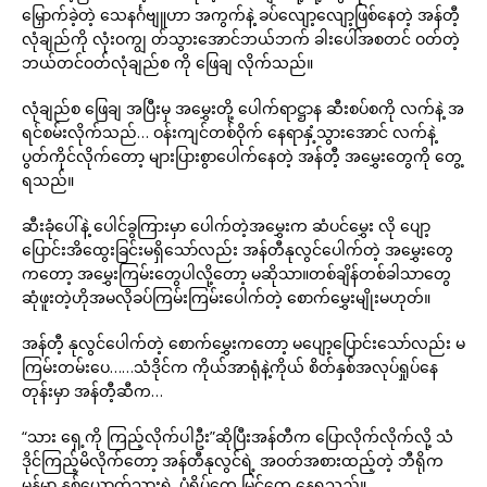
မြှောက်ခဲ့တဲ့ သေနင်္ဂဗျူဟာ အကွက်နဲ့ ခပ်လျော့လျော့ဖြစ်နေတဲ့ အန်တီ့
လုံချည်ကို လုံးဝကျွ တ်သွားအောင်ဘယ်ဘက် ခါးပေါ်အစတင် ဝတ်တဲ့
ဘယ်တင်ဝတ်လုံချည်စ ကို ဖြေချ လိုက်သည်။
လုံချည်စ ဖြေချ အပြီးမှ အမွှေးတို့ ပေါက်ရာဋ္ဌာန ဆီးစပ်စကို လက်နဲ့ အ
ရင်စမ်းလိုက်သည်… ဝန်းကျင်တစ်ဝိုက် နေရာနှံ့သွားအောင် လက်နဲ့
ပွတ်ကိုင်လိုက်တော့ များပြားစွာပေါက်နေတဲ့ အန်တီ့ အမွှေးတွေကို တွေ့
ရသည်။
ဆီးခုံပေါ်နဲ့ ပေါင်ခွကြားမှာ ပေါက်တဲ့အမွှေးက ဆံပင်မွှေး လို ပျော့
ပြောင်းအိထွေးခြင်းမရှိသော်လည်း အန်တီနုလွင်ပေါက်တဲ့ အမွှေးတွေ
ကတော့ အမွှေးကြမ်းတွေပါလို့တော့ မဆိုသာ။တစ်ချိန်တစ်ခါသာတွေ
ဆုံဖူးတဲ့ဟိုအမလိုခပ်ကြမ်းကြမ်းပေါက်တဲ့ စောက်မွှေးမျိုးမဟုတ်။
အန်တီ့ နုလွင်ပေါက်တဲ့ စောက်မွှေးကတော့ မပျော့ပြောင်းသော်လည်း မ
ကြမ်းတမ်းပေ……သံဒိုင်က ကိုယ်အာရုံနဲ့ကိုယ် စိတ်နှစ်အလုပ်ရှုပ်နေ
တုန်းမှာ အန်တီ့ဆီက…
“သား ရှေ့ကို ကြည့်လိုက်ပါဦး”ဆိုပြီးအန်တီက ပြောလိုက်လိုက်လို့ သံ
ဒိုင်ကြည့်မိလိုက်တော့ အန်တီနုလွင်ရဲ့ အဝတ်အစားထည့်တဲ့ ဘီရိုက
မှန်မှာ နှစ်ယောက်သားရဲ့ ပုံရိပ်တွေ မြင်တွေ့ နေရသည်။