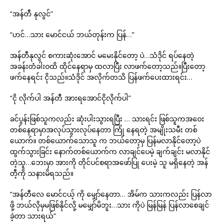
“အန်တီ နုလွင်”
“ဟင်…သား မောင်ငယ် ဘယ်တုန်းက ပြန်…”
အန်တီနုလွင် စကားဆုံးအောင် မမေးနိုင်တော့ ပဲ…သံဒိုင် ရပ်နေတဲ့
အခန်းတံခါးဝထိ ထိုင်နေရာမှ ထလာပြီး လာဖက်တော့သည်။ပြီးတော့
ဖက်နေရင်း ငိုသည်။သံဒိုင် အလိုက်တသိ ပြန်ဖက်ပေးထားရင်း…
“ငို လိုက်ပါ အန်တီ အားရအောင်ငိုလိုက်ပါ”
ခင်ပွန်းဖြစ်သူကလည်း ဆုံးပါးသွားရပြီး … သားရင်း ဖြစ်သူကအဝေး
တစ်နေရာမှာအလုပ်သွားလုပ်နေတာ ကြုံ နေရတဲ့ အမျိုးသမီး တစ်
ယောက်။ တစ်ယောက်သောသူ က ဘယ်တော့မှ ပြန်မလာနိုင်တော့ပဲ
ထွက်သွားခြင်း နောက်တစ်ယောက်က လာချင်ပေမဲ့ ချက်ချင်း မလာနိုင်
တဲ့သူ…ဘေးမှာ အားကို တိုင်ပင်စရာအဖော်ပြု ပေးမဲ့ သူ မရှိနေတဲ့ အန်
တီ့ကို သနားမိရသည်။
“အန်တီလေ မောင်ငယ့် ကို မျှော်နေတာ… အိမ်က သားကလည်း ပြန်လာ
ဖို့ ဘယ်လိုမှမဖြစ်နိုင်လို့ မမျှော်မိဘူး…သား ကိုပဲ မြန်မြန် ပြန်လာစေချင်
ခဲ့တာ သားရယ်”