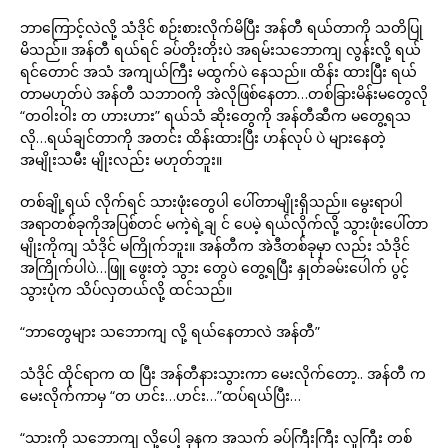
ဘာကြောင့်လဲလို့ သံဒိုင် စဉ်းစားလိုက်မိပြီး အန်တီ ရယ်တာကို သတိပြု
မိသည်။ အန်တီ ရယ်ရင် ခပ်တိုးတိုးပဲ အရမ်းသဘောကျ လွန်းလို့ ရယ်
ရင်တောင် အသံ အကျယ်ကြီး မထွက်ပဲ နေသည်။ ထိန်း ထားပြီး ရယ်
တာမဟုတ်ပဲ အန်တီ သဘာဝကို အဲလိုဖြစ်နေတာ…တစ်ခြားမိန်းမတွေလို
“တဝါးဝါး တ ဟားဟား” ရယ်သံ ဆိုးတွေကို အန်တီဆီက မတွေ့ရသ
လို…ရယ်ချင်တာကို အတင်း ထိန်းထားပြီး ဟန်လုပ် ပဲ များနေတဲ့
အမျိုးသမီး မျိုးလည်း မဟုတ်ဘူး။
တစ်ချို့ရယ် လိုက်ရင် သားဖုံးတွေပါ ပေါ်တာမျိုးရှိသည်။ မွေးရာပါ
အရာတစ်ခုကိုအပြစ်တင် မကဲ့ရဲ့ချ င် ပေမဲ့ ရယ်လိုက်လို့ သွားဖုံးပေါ်တာ
မျိုးကိုကျ သံဒိုင် မကြိုက်ဘူး။ အန်တီက အဲဒီတစ်ခုမှာ လည်း သံဒိုင်
အကြိုက်ပါပဲ…ဖြူ ဖွေးတဲ့ သွား တွေပဲ တွေ့ရပြီး နှုတ်ခမ်းပေါက် ပွင့်
သွားပုံက သိပ်လှတယ်လို့ ထင်သည်။
“ဘာတွေများ သဘောကျ လို့ ရယ်နေတာလဲ အန်တီ”
သံဒိုင် ထိုင်ရာက ထ ပြီး အန်တီနားသွားကာ မေးလိုက်တော့.. အန်တီ က
မေးလိုက်ကာမှ “တ ဟင်း…ဟင်း…”ထပ်ရယ်ပြီး…
“သားကို သဘောကျ လို့ပေါ့ ခုနက အသက် ခပ်ကြီးကြီး လူကြီး တစ်