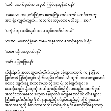
“သမီး စောက်ဖုတ်က အခုထိ ကြပ်နေတုန်းပဲ နော်”
“အမလေး အဖေ့လီးကြီးက ဧရာမကြီး ထင်တောင် မထင်ထားဘူး…
အား ရှီး ကျွတ်ကျွတ်… ကွဲထွက်တော့မလား မသိဘူး… အား”
“မကွဲပါဘူး သမီးရယ် အဖေ သွင်းတတ်ပါတယ်”
“တအား မဆောင့်နဲ့နော် အဖေ အခုတောင် အောင့်နေတယ် ရှီး”
“အဖေ လိုးတော့မယ်နော်”
“အင်း ဖြေးဖြေးနော်”
လီးကြီးကို အသာဆွဲထုတ်လိုက်သည်။ ဒစ်ဖျားလောက် ကျန်ချိန်မှာ
ပြွတ်ကနဲ ပြန်ထိုးသွင်းလိုက်သည်။ လီးဝင် လီးထွက် အသားကျအောင်
လေးငါးချက်ခန့် အသာအယာ လိုးပေးပြီး တစ်ချက်ချင်း စ
ဆောင့်သည်။ နို့တွေကို ဘယ်ညာပြောင်း၍ စို့ပေးသည်။ စောက်ဖုတ်
အတွင်းသားနုနုလေးတွေမှာ နေရာလပ် မကျန်အောင်ပင် လီးချောင်း
ကြီး၏ ပွတ်တိုက်မှုကို ခံနေရသည်မို့ ခင်ပွန်းသည်နှင့် မကြုံဖူးသော
အထိအတွေ့ကို ခံစားလာရသည်။ တစ်ချက်ချင်း ဆောင့်လိုးနေတာကို
အားမရတော့