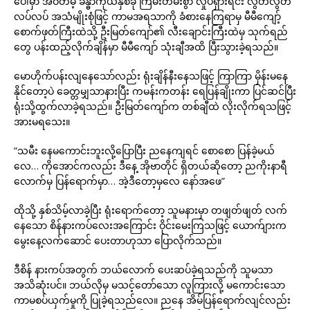
ပေါ်မှာ အဝတ်မဲ့ ခန္ဓာကိုယ်နှစ်ခု ကြမ်းတမ်းစွာ လှုပ်ရှားရင်း လွတ်လွတ်
လပ်လပ် အသံမျိုးစုံဖြင့် ကာမအရသာကို ခံစားနေကြရာမှ မီမီကျော့်
စောက်ဖုတ်ကြီးထဲသို့ ဦးမြတ်ကျော်၏ လီးချောင်းကြီးထဲမှ သုက်ရည်
တွေ ပန်းထည့်လိုက်ချိန်မှာ မီမီကျော် သုံးချီအထိ ပြီးသွားခဲ့ရသည်။
မောဟိုက်ပန်းလျနေသော်လည်း ရုံးချိန်နီးနေသဖြင့် ကြာကြာ မှိန်းမနေ
နိုင်တော့ပဲ ခေတ္တမျှသာနားပြီး ကမန်းကတန်း ရေပြန်ချိုးကာ ပြင်ဆင်ပြီး
ရုံးသို့ထွက်လာခဲ့ရသည်။ ဦးမြတ်ကျော်က တစ်ချီထဲ လိုးလိုက်ရသဖြင့်
အားမရသေး။
“သမီး နေမကောင်းဘူးလို့ပြောပြီး ညနေကျရင် စောစော ပြန်ခဲ့မယ်
လေ… ကိုအောင်ကလည်း ဒီနေ့ အိုဗာတိုင် ရှိတယ်ဆိုတော့ ညကိုးနာရီ
လောက်မှ ပြန်ရောက်မှာ… အဲ့ဒီတော့မှလေ နော်အဖေ”
ထိုသို့ နှစ်သိမ့်လာခဲ့ပြီး ရုံးရောက်တော့ သူမနားမှာ တဖျတ်ဖျတ် လက်
နေသော စိန်နားကပ်လေးအကြောင်း ဝိုင်းမေးကြသဖြင့် ယောက်ျားက
မွေးနေ့လက်ဆောင် ပေးတာဟုသာ ပြောလိုက်သည်။
ဒီစိန် နားကပ်အတွက် ဘယ်လောက် ပေးဆပ်ခဲ့ရသည်ကို သူမသာ
အသိဆုံးပင်။ ဘယ်လိုမှ မသင့်တော်သော လူကြားလို့ မကောင်းသော
ကာမစပ်ယှက်မှုကို ပြုခဲ့ရသည်လေ။ ညနေ အိမ်ပြန်ရောက်လျင်လည်း