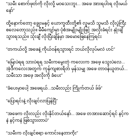
“သမီး စောက်ဖုတ်ကို လိုးလို့ မဝသေးဘူး… အဖေ အားရပါးရ လိုးမယ်
နော်”
ထို့နောက်တော့ ချွေးမနှင့် ယောက္ခထီးတို့၏ လူမသိ သူမသိ လိုးပွဲကြီး
စလေတော့သည်။ မီမီကျော်မှာ ပုံစံအမျိုးမျိုးဖြင့် အလိုးခံရင်း နှုံးချိ
သွားရသည်။ သုံးချီ လိုးပြီးချိန်မှာ အမောဖြေနေကြရင်း
“တကယ်လို့ အဖေနဲ့ ကိုယ်ဝန်ရသွားရင် ဘယ်လိုလုပ်မလဲ ဟင်”
“မြေးပဲရရ သားပဲရရ သမီးကမွေးတဲ့ ကလေးက အဖေ့ သွေးပဲလေ…
အဲ့ဒီကလေးအတွက် ကုန်ကျစားရိတ် မှန်သမျှ အဖေ တာဝန်ယူတယ်…
သမီးသာ အဖေ့ အလိုးကို ခံပေး”
“ခံပေးမှာပေါ့ အဖေရယ်…သမီးလည်း ကြိုက်တယ် ခ်ခ်”
“ပြောရင်းနဲ့ လိုးချင်လာပြန်ပြီ”
“အဖေက လိုးလည်း လိုးနိုင်တယ်နော်… အဖေ တအားဆောင့်ရင် နင့်က
နဲ နင့်ကနဲ ဖြစ်သွားတာပဲ”
“သမီးက လိုးချင်စရာ ကောင်းနေတာကိုး”