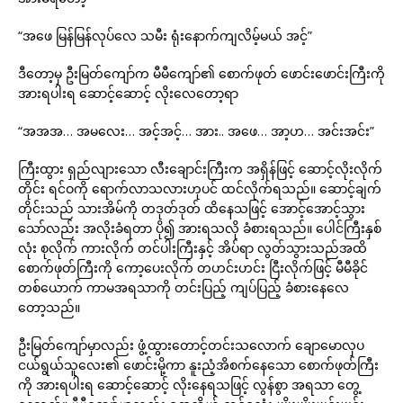
“အဖေ မြန်မြန်လုပ်လေ သမီး ရုံးနောက်ကျလိမ့်မယ် အင့်”
ဒီတော့မှ ဦးမြတ်ကျော်က မီမီကျော်၏ စောက်ဖုတ် ဖောင်းဖောင်းကြီးကို
အားရပါးရ ဆောင့်ဆောင့် လိုးလေတော့ရာ
“အအအ… အမလေး… အင့်အင့်… အား.. အဖေ… အာ့ဟ… အင်းအင်း”
ကြီးထွား ရှည်လျားသော လီးချောင်းကြီးက အရှိန်ဖြင့် ဆောင့်လိုးလိုက်
တိုင်း ရင်ဝကို ရောက်လာသလားဟုပင် ထင်လိုက်ရသည်။ ဆောင့်ချက်
တိုင်းသည် သားအိမ်ကို တဒုတ်ဒုတ် ထိနေသဖြင့် အောင့်အောင့်သွား
သော်လည်း အလိုးခံရတာ ပို၍ အားရသလို ခံစားရသည်။ ပေါင်ကြီးနှစ်
လုံး စုလိုက် ကားလိုက် တင်ပါးကြီးနှင့် အိပ်ရာ လွတ်သွားသည်အထိ
စောက်ဖုတ်ကြီးကို ကော့ပေးလိုက် တဟင်းဟင်း ငြီးလိုက်ဖြင့် မီမီခိုင်
တစ်ယောက် ကာမအရသာကို တင်းပြည့် ကျပ်ပြည့် ခံစားနေလေ
တော့သည်။
ဦးမြတ်ကျော်မှာလည်း ဖွံ့ထွားတောင့်တင်းသလောက် ချောမောလှပ
ငယ်ရွယ်သူလေး၏ ဖောင်းမို့ကာ နူးညံ့အိစက်နေသော စောက်ဖုတ်ကြီး
ကို အားရပါးရ ဆောင့်ဆောင့် လိုးနေရသဖြင့် လွန်စွာ အရသာ တွေ့