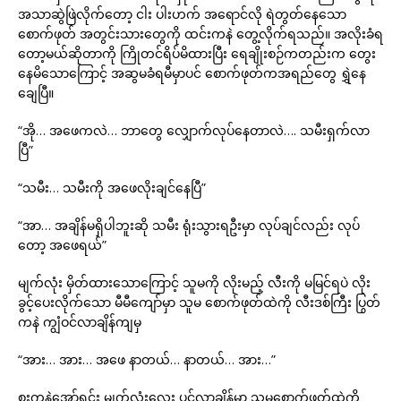
အသာဆွဲဖြဲလိုက်တော့ ငါး ပါးဟက် အရောင်လို ရဲတွတ်နေသော
စောက်ဖုတ် အတွင်းသားတွေကို ထင်းကနဲ တွေ့လိုက်ရသည်။ အလိုးခံရ
တော့မယ်ဆိုတာကို ကြိုတင်ရိပ်မိထားပြီး ရေချိုးစဉ်ကတည်းက တွေး
နေမိသောကြောင့် အဆွမခံရမီမှာပင် စောက်ဖုတ်ကအရည်တွေ ရွှဲနေ
ချေပြီ။
“အို… အဖေကလဲ… ဘာတွေ လျှောက်လုပ်နေတာလဲ…. သမီးရှက်လာ
ပြီ”
“သမီး… သမီးကို အဖေလိုးချင်နေပြီ”
“အာ… အချိန်မရှိပါဘူးဆို သမီး ရုံးသွားရဦးမှာ လုပ်ချင်လည်း လုပ်
တော့ အဖေရယ်”
မျက်လုံး မှိတ်ထားသောကြောင့် သူမကို လိုးမည့် လီးကို မမြင်ရပဲ လိုး
ခွင့်ပေးလိုက်သော မီမီကျော်မှာ သူမ စောက်ဖုတ်ထဲကို လီးဒစ်ကြီး ပြွတ်
ကနဲ ကျွံဝင်လာချိန်ကျမှ
“အား… အား… အဖေ နာတယ်… နာတယ်… အား…”
စူးကနဲအော်ရင်း မျက်လုံးလေး ပွင့်လာချိန်မှာ သူမစောက်ဖုတ်ထဲကို