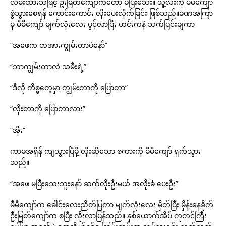
လိမ်းထားသဖြင့် ဦးမြတ်ကျော်ကတော့ မပြီးသေး။ သူ့လီးကို မီမီကျော်
စွဲသွားစေရန် ကောင်းကောင်း လိုးပေးလိုက်ခြင်း ဖြစ်သည်။ခဏအကြာ
မှ မီမီကျော် မျက်လုံးလေး ပွင့်လာပြီး ဟင်းကနဲ သက်ပြင်းချကာ
“အဖေက တအားကျွမ်းတာပဲနော်”
“ဘာကျွမ်းတာလဲ သမီးရဲ့”
“ဒီလို ကိစ္စတွေမှာ ကျွမ်းတာကို ပြောတာ”
“လိုးတာကို ပြောတာလား”
“အိုး“
ကာမအရှိန် ကျသွားပြီမို့ လိုးဆိုသော စကားကို မီမီကျော် ရှက်သွား
သည်။
“အဖေ မပြီးသေးဘူးနော် ဆက်လိုးဦးမယ် အလိုးခံ ပေးဦး”
မီမီကျော်က ခေါင်းလေးညိတ်ပြကာ မျက်လုံးလေး မှိတ်ပြီး မှိန်းနေခိုက်
ဦးမြတ်ကျော်က စပြီး လိုးလာပြန်သည်။ နှစ်ယောက်အိပ် ကုတင်ကြီး