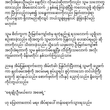
အလိုးခံရပေဦးမည်။ နေ့တိုင်း လိုးမယ်ဆိုတာကိုလည်း သူမ သဘောတူ
ထားသည်။ အိမ်ထောင်သက် ၂ နှစ်ခန့် ကြာခဲ့ပြီမို့ ကလေးယူဖို့ ဆုံးဖြတ်
ကာ ပြီးခဲ့သည့်လမှစ၍ သန္ဓေတားဆေးကိုလည်း ဖြတ်ထားခဲ့ရာ
ကိုယ်ဝန်သာ ရှိလာမည်ဆိုလျင် ဘယ်သူနဲ့ရမှန်းပင် ခွဲခြားနိုင်မည်
မဟုတ်။
သူမ စိတ်ကူးက ဦးမြတ်ကျော်ထံမှ ရတဲ့နည်းနဲ့ ရသလောက် ယူဖို့သာ
စဉ်းစားခဲ့သည်။ ထိုအတွက် သူမဘက်က ပြန်လည် ပေးဆပ်ရမည် ဆို
တာကိုလည်း သိထားခဲ့သည်။ သို့သော် ယခုတော့ ဦးမြတ်ကျော်၏
အလိုးခံရတာကို သူမ နှစ်သက်မိချေပြီ။ လီးကြီးသလောက် အလိုး
ကျွမ်းတာကို မိန်းမတိုင်း နှစ်သက်ကြသည်သာ။
ညနေ အိမ်ပြန်ရောက်တော့ အိမ်တံခါး ပြန်ပိတ်ပြီးတာနဲ့ သူမကို ပွေ့ဖက်
ကာ နှုတ်ခမ်းအစုံကို အငမ်းမရ စုပ်ယူရင်း စွင့်ကားသော တင်ပါးကြီး
တွေကို ဆုပ်နယ်သည်။ စောက်ဖုတ်ကို လီးနှင့် ညှောင့်သည်။ နို့တွေကို
ကိုင်တွယ်သည်။
”ရေချိုးဦးမယ်လေ အဖေရဲ့”
ဟု ပြောတာတောင် မရ။ အိပ်ရာပေါ် တန်းရောက်သွားရသည်။