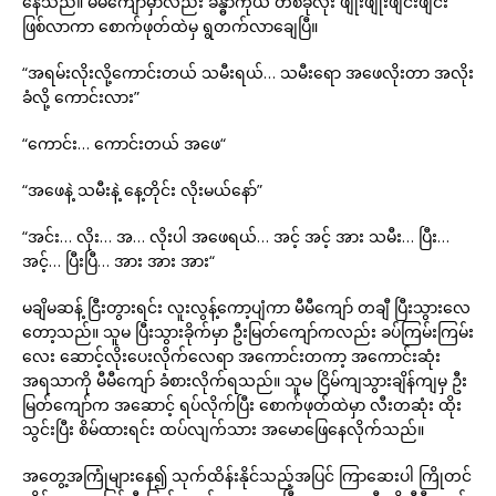
နေသည်။ မီမီကျော်မှာလည်း ခန္ဓာကိုယ် တစ်ခုလုံး ဖျိုးဖျိုးဖျင်းဖျင်း
ဖြစ်လာကာ စောက်ဖုတ်ထဲမှ ရွတက်လာချေပြီ။
“အရမ်းလိုးလို့ကောင်းတယ် သမီးရယ်… သမီးရော အဖေလိုးတာ အလိုး
ခံလို့ ကောင်းလား”
“ကောင်း… ကောင်းတယ် အဖေ“
“အဖေနဲ့ သမီးနဲ့ နေ့တိုင်း လိုးမယ်နော်”
“အင်း… လိုး… အ… လိုးပါ အဖေရယ်… အင့် အင့် အား သမီး… ပြီး…
အင့်… ပြီးပြီ… အား အား အား“
မချိမဆန့် ငြီးတွားရင်း လူးလွန့်ကော့ပျံကာ မီမီကျော် တချီ ပြီးသွားလေ
တော့သည်။ သူမ ပြီးသွားခိုက်မှာ ဦးမြတ်ကျော်ကလည်း ခပ်ကြမ်းကြမ်း
လေး ဆောင့်လိုးပေးလိုက်လေရာ အကောင်းတကာ့ အကောင်းဆုံး
အရသာကို မီမီကျော် ခံစားလိုက်ရသည်။ သူမ ငြိမ်ကျသွားချိန်ကျမှ ဦး
မြတ်ကျော်က အဆောင့် ရပ်လိုက်ပြီး စောက်ဖုတ်ထဲမှာ လီးတဆုံး ထိုး
သွင်းပြီး စိမ်ထားရင်း ထပ်လျက်သား အမောဖြေနေလိုက်သည်။
အတွေ့အကြုံများနေ၍ သုက်ထိန်းနိုင်သည့်အပြင် ကြာဆေးပါ ကြိုတင်