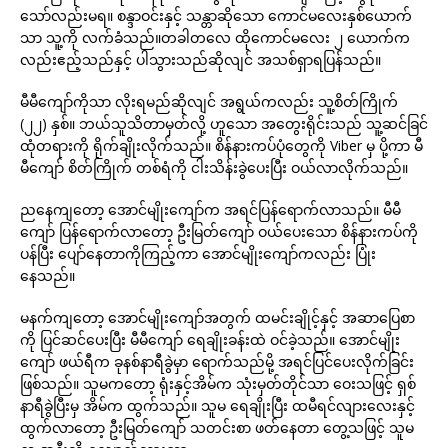
သော်လည်းမရ။ စန္ဒာဝင်းနှင့် သန္တာဆိုသော ကောင်မလေးနှစ်ယောက်
သာ သူ့ကို လက်ခံသည်။တခါတလေ ထိုကောင်မလေး ၂ ယောက်က
လည်းဧည့်သည်နှင့် ပါသွားသည်ဆိုလျင် အသစ်ရှာရပြန်သည်။
မီမီကျော်ကိုသာ လိုးရမည်ဆိုလျင် အရွယ်ကလည်း သူ့စိတ်ကြိုက်
(၂၂) နှစ်။ ဘယ်သူသိတာမှတ်လို့ ဟူသော အတွေးရိုင်းသည် သူ့ဆင်ခြင်
ထုံတရားကို ရိုက်ချိုးလိုက်သည်။ စိန်နားကပ်ပုံတွေကို Viber မှ ပို့ကာ မီ
မီကျော် စိတ်ကြိုက် တစ်ရံကို ငါးသိန်းခွဲပေးပြီး ဝယ်လာလိုက်သည်။
ညနေကျတော့ အောင်မျိုးကျော်က အရင်ပြန်ရောက်လာသည်။ မီမီ
ကျော် ပြန်ရောက်လာတော့ ဦးမြတ်ကျော် ဝယ်ပေးသော စိန်နားကပ်ကို
ပန်ပြီး ပျော်နေတာကိုကြည့်ကာ အောင်မျိုးကျော်ကလည်း ပြုံး
နေသည်။
မနက်ကျတော့ အောင်မျိုးကျော်အတွက် ထမင်းချိုင့်နှင့် အဆာပြေစာ
ကို ပြင်ဆင်ပေးပြီး မီမီကျော် ရေချိုးခန်းထဲ ဝင်ခဲ့သည်။ အောင်မျိုး
ကျော် ဖယ်ရီက ခုနစ်နာရီခွဲမှာ ရောက်သည်မို့ အရင်ပြင်ပေးလိုက်ခြင်း
ဖြစ်သည်။ သူမကတော့ ရုံးနှင့်အိမ်က သုံးမှတ်တိုင်သာ ဝေးသဖြင့် ရှစ်
နာရီခွဲပြီးမှ အိမ်က ထွက်သည်။ သူမ ရေချိုးပြီး ထမီရင်လျားလေးနှင့်
ထွက်လာတော့ ဦးမြတ်ကျော် သတင်းစာ ဖတ်နေတာ တွေ့သဖြင့် သူမ