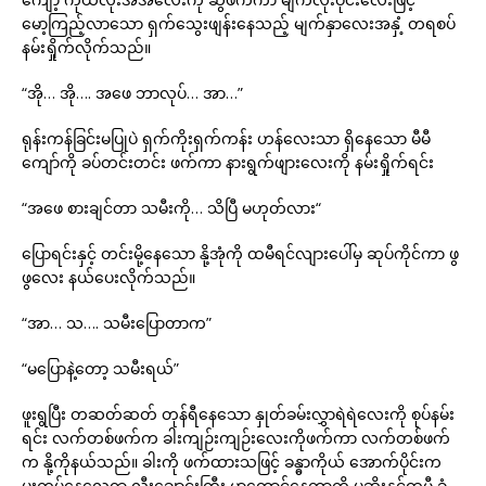
မော့ကြည့်လာသော ရှက်သွေးဖျန်းနေသည့် မျက်နှာလေးအနှံ့ တရစပ်
နမ်းရှိုက်လိုက်သည်။
“အို… အို…. အဖေ ဘာလုပ်… အာ…”
ရုန်းကန်ခြင်းမပြုပဲ ရှက်ကိုးရှက်ကန်း ဟန်လေးသာ ရှိနေသော မီမီ
ကျော်ကို ခပ်တင်းတင်း ဖက်ကာ နားရွက်ဖျားလေးကို နမ်းရှိုက်ရင်း
“အဖေ စားချင်တာ သမီးကို… သိပြီ မဟုတ်လား“
ပြောရင်းနှင့် တင်းမို့နေသော နို့အုံကို ထမီရင်လျားပေါ်မှ ဆုပ်ကိုင်ကာ ဖွ
ဖွလေး နယ်ပေးလိုက်သည်။
“အာ… သ…. သမီးပြောတာက”
“မပြောနဲ့တော့ သမီးရယ်”
ဖူးရွပြီး တဆတ်ဆတ် တုန်ရီနေသော နှုတ်ခမ်းလွှာရဲရဲလေးကို စုပ်နမ်း
ရင်း လက်တစ်ဖက်က ခါးကျဉ်းကျဉ်းလေးကိုဖက်ကာ လက်တစ်ဖက်
က နို့ကိုနယ်သည်။ ခါးကို ဖက်ထားသဖြင့် ခန္ဓာကိုယ် အောက်ပိုင်းက
ပူးကပ်နေလေရာ လီးချောင်းကြီး မာတောင်နေတာကို ပုဆိုးနှင့်ထမီ ခံ