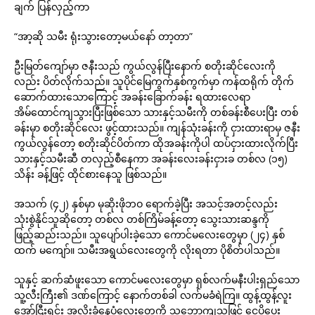
ချက် ပြန်လှည့်ကာ
“အာ့ဆို သမီး ရုံးသွားတော့မယ်နော် တာ့တာ”
ဦးမြတ်ကျော်မှာ ဇနီးသည် ကွယ်လွန်ပြီးနောက် စတိုးဆိုင်လေးကို
လည်း ပိတ်လိုက်သည်။ သူပိုင်မြေကွက်နှစ်ကွက်မှာ ကန်ထရိုက် တိုက်
ဆောက်ထားသောကြောင့် အခန်းခြောက်ခန်း ရထားလေရာ
အိမ်ထောင်ကျသွားပြီးဖြစ်သော သားနှင့်သမီးကို တစ်ခန်းစီပေးပြီး တစ်
ခန်းမှာ စတိုးဆိုင်လေး ဖွင့်ထားသည်။ ကျန်သုံးခန်းကို ငှားထားရာမှ ဇနီး
ကွယ်လွန်တော့ စတိုးဆိုင်ပိတ်ကာ ထိုအခန်းကိုပါ ထပ်ငှားထားလိုက်ပြီး
သားနှင့်သမီးဆီ တလှည့်စီနေကာ အခန်းလေးခန်းငှားခ တစ်လ (၁၅)
သိန်း ခန့်ဖြင့် ထိုင်စားနေသူ ဖြစ်သည်။
အသက် (၄၂) နှစ်မှာ မုဆိုးဖိုဘဝ ရောက်ခဲ့ပြီး အသင့်အတင့်လည်း
သုံးစွဲနိုင်သူဆိုတော့ တစ်လ တစ်ကြိမ်ခန့်တော့ သွေးသားဆန္ဒကို
ဖြည့်ဆည်းသည်။ သူပျော်ပါးခဲ့သော ကောင်မလေးတွေမှာ (၂၄) နှစ်
ထက် မကျော်။ သမီးအရွယ်လေးတွေကို လိုးရတာ ပိုစိတ်ပါသည်။
သူနှင့် ဆက်ဆံဖူးသော ကောင်မလေးတွေမှာ ရှစ်လက်မနီးပါးရှည်သော
သူ့လီးကြီး၏ ဒဏ်ကြောင့် နောက်တစ်ခါ လက်မခံရဲကြ။ ထွန့်ထွန့်လူး
အော်ငြီးရင်း အလိုးခံနေပုံလေးတွေကို သဘောကျသဖြင့် ငွေပိုပေး