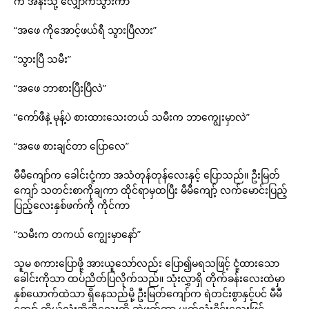
က အနီးသို့ လျှောက်သွားကာ
“အဖေ ကိုအောင့်ဖယ်ရီ သွားပြီလား”
“သွားပြီ သမီး”
“အဖေ ဘာစားပြီးပြီလဲ”
“ကော်ဖီနဲ့ မုန့်ပဲ စားထားသေးတယ် သမီးက ဘာကျွေးမှာလဲ”
“အဖေ စားချင်တာ ပြောလေ”
မီမီကျော်က ခေါင်းငုံ့ကာ အသံတုန်တုန်လေးနှင့် ပြောသည်။ ဦးမြတ်
ကျော် သတင်းစာကိုချကာ ထိုင်ရာမှထပြီး မီမီကျော့် လက်မောင်းပြည့်
ပြည့်လေးနှစ်ဖက်ကို ကိုင်ကာ
“သမီးက တကယ် ကျွေးမှာနော်”
သူမ စကားပြောဖို့ အားယူသော်လည်း ပြော၍မရသဖြင့် ငုံ့ထားသော
ခေါင်းကိုသာ ထပ်ညိတ်ပြလိုက်သည်။ သုံးလွှာရှိ တိုက်ခန်းလေးထဲမှာ
နှစ်ယောက်ထဲသာ ရှိနေသည်မို့ ဦးမြတ်ကျော်က ရဲတင်းစွာနှင့်ပင် မီမီ
ကျော့် ကိုယ်လုံးအိအိလေးကို ဆွဲဖက်ကာ မျက်လုံးဝိုင်းလေးဖြင့်