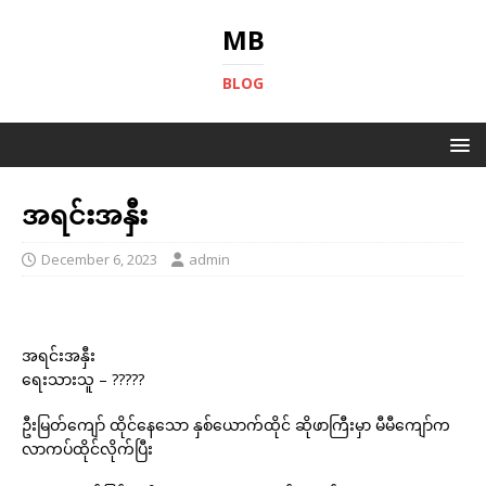
MB
BLOG
အရင်းအနှီး
December 6, 2023
admin
အရင်းအနှီး
ရေးသားသူ – ?????
ဦးမြတ်ကျော် ထိုင်နေသော နှစ်ယောက်ထိုင် ဆိုဖာကြီးမှာ မီမီကျော်က
လာကပ်ထိုင်လိုက်ပြီး