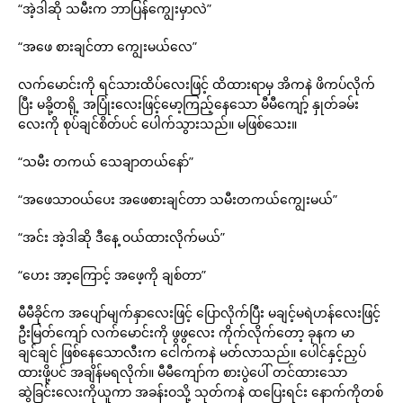
“အဲ့ဒါဆို သမီးက ဘာပြန်ကျွေးမှာလဲ”
“အဖေ စားချင်တာ ကျွေးမယ်လေ”
လက်မောင်းကို ရင်သားထိပ်လေးဖြင့် ထိထားရာမှ အိကနဲ ဖိကပ်လိုက်
ပြီး မခို့တရို့ အပြုံးလေးဖြင့်မော့ကြည့်နေသော မီမီကျော့် နှုတ်ခမ်း
လေးကို စုပ်ချင်စိတ်ပင် ပေါက်သွားသည်။ မဖြစ်သေး။
“သမီး တကယ် သေချာတယ်နော်”
“အဖေသာဝယ်ပေး အဖေစားချင်တာ သမီးတကယ်ကျွေးမယ်”
“အင်း အဲ့ဒါဆို ဒီနေ့ ဝယ်ထားလိုက်မယ်”
“ဟေး အာ့ကြောင့် အဖေ့ကို ချစ်တာ”
မီမီခိုင်က အပျော်မျက်နှာလေးဖြင့် ပြောလိုက်ပြီး မချင့်မရဲဟန်လေးဖြင့်
ဦးမြတ်ကျော် လက်မောင်းကို ဖွဖွလေး ကိုက်လိုက်တော့ ခုနက မာ
ချင်ချင် ဖြစ်နေသောလီးက ငေါက်ကနဲ မတ်လာသည်။ ပေါင်နှင့်ညှပ်
ထားဖို့ပင် အချိန်မရလိုက်။ မီမီကျော်က စားပွဲပေါ် တင်ထားသော
ဆွဲခြင်းလေးကိုယူကာ အခန်းဝသို့ သုတ်ကနဲ ထပြေးရင်း နောက်ကိုတစ်