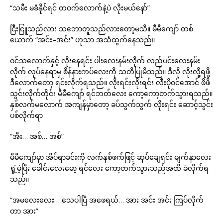
“သမီး မခံနိုင်ရင် တဝက်လောက်နဲ့ပဲ လိုးမယ်နော်”
ငြီးငြူသည်လား သဘောတူသည်လားတော့မသိ။ မီမီကျော် တစ်
ယောက် “အင်း–အင်း” ဟုသာ အသံထွက်နေသည်။
ဝင်သလောက်နှင့် လိုးနေရင်း ပါးလေးနမ်းလိုက် လည်ပင်းလေးနမ်း
လိုက် လုပ်နေရာမှ စိန်နားကပ်လေးကို သတိပြုမိသည်။ ဒီလို လိုးလို့ရဖို့
ဒီလောက်တော့ ရင်းလိုက်ရသည်။ လိုးရင်းလိုးရင်း လီးပိုဝင်အောင် ဖိဖိ
သွင်းလိုက်တိုင်း မီမီကျော် ရင်ဘတ်လေး ကော့ကော့တက်သွားရသည်။
နှစ်လက်မလောက် အကျန်မှာတော့ ခပ်သွက်သွက် လိုးရင်း ဆောင့်သွင်း
ပစ်လိုက်ရာ
“အီး… အစ်… အစ်”
မီမီကျော်မှာ အိပ်ရာခင်းကို လက်နှစ်ဖက်ဖြင့် ဆုပ်ချေရင်း မျက်နှာလေး
ရှုံ့မဲ့ပြီး ခေါင်းလေးမော့ ရင်လေး ကော့တက်သွားသည်အထိ ခံလိုက်ရ
သည်။
“အမလေးလေး… သေပါပြီ အဖေရယ်… အား အင်း အင်း ကြပ်လိုက်
တာ အား”