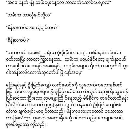
“အဖေ မနက်ဖြန် သမီးမွေးနေ့လေ ဘာလက်ဆောင်ပေးမှာလဲ”
“သမီးက ဘာလိုချင်လို့လဲ”
“စိန်နားကပ်လေး လိုချင်တယ်”
“စိန်နားကပ် ?”
“ဟုတ်တယ် အဖေရဲ့…. ရုံးမှာ မိုးမိုးခိုင်က ကျောက်စိမ်းနားကပ်လေး
ဝတ်လာပြီး လာလာကြွားနေတာ… သမီးက မဝယ်နိုင်တော့ မျက်နှာငယ်
တာပေါ့ ဝယ်ပေးနော် အဖေနော်… အရမ်းအများကြီးထဲက မဟုတ်ပါဘူး
ငါးသိန်းတန်လောက်ဆိုတော်ပါပြီ နော်အဖေ့”
ပြောရင်းနှင့် ဦးမြတ်ကျော် လက်မောင်းကို သူမလက်ကလေးနှစ်ဖက်
ဖြင့် ကိုင်ကာလှုပ်ရမ်းရင်း နို့အုံဖြင့် မသိမသာ ထိလိုက်သည်။ ရုံးသွားရန်
ပြင်ဆင်ထားပြီးသော လှပမွှေးကြိုင်နေသည့် မီမီခိုင်က တမင်လာထိမှန်း
သိလိုက်သော အသက် (၄၅) နှစ် အရွယ် သန်မာဆဲ ဦးမြတ်ကျော်၏
လီးက ချက်ချင်း မာချင်လာသည်။ မိန်းကလေးကတောင် စသေးတာ
ဘာဖြစ်လဲကွာ ဟူသော အတွေးရိုင်းတို့ ဝင်လာသည်။ သေချာအောင်
စူးစမ်းဖို့တော့ လိုသည်။