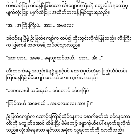
တစ်လစ်ကြီး ဝင်နေပြီဖြစ်သော လီးချောင်းကြီးကို တွေ့လိုက်ရတော့မှ
မျက်လုံးပြူး မျက်ဆံပြူး အထိတ်တလန့် ဖြစ်သွားရသည်။
“အ… အကြီးကြီးပဲ… အား… အမလေး”
ဒစ်ဝင်နေပြီမို့ ဦးမြတ်ကျော်က ထပ်၍ ထိုးသွင်းလိုက်ပြန်သည်။ လီးကြီး
က ဗြစ်ကနဲ တဝက်ခန့် ထပ်ဝင်သွားသည်။
“အား အား… အဖေ… မရဘူးထင်တယ်… အား… အီး…”
လီးတဝက်ခန့် အသွင်းခံရရုံမျှနှင့်ပင် စောက်ဖုတ်ထဲမှာ ပြည့်သိပ်တင်း
ကြပ်နေပြီမို့ မီမီကျော် အော်သံလေး ထွက်လာသည်။
“ခဏလေးပါ သမီးရယ်… ဝင်တောင် ဝင်နေပြီပဲ“
“ကြပ်တယ် အဖေရယ်… အမလေးလေး အား ရှီး”
ဦးမြတ်ကျော်က ဆောင့်ကြောင့်ထိုင်နေရာမှ စောက်ဖုတ်ထဲ ဝင်နေသော
လီးကို မကျွတ်အောင် ထိန်းပြီး မီမီကျော့် ခန္ဓာကိုယ်ပေါ် မှောက်ချလိုက်
သည်။ လုံးအိနေသော ရင်သားအစုံက သူ့ရင်ဘတ်ကို လာထိသည်။