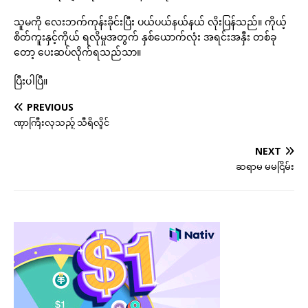
သူမကို လေးဘက်ကုန်းခိုင်းပြီး ပယ်ပယ်နယ်နယ် လိုးပြန်သည်။ ကိုယ့်
စိတ်ကူးနှင့်ကိုယ် ရလိုမှုအတွက် နှစ်ယောက်လုံး အရင်းအနှီး တစ်ခု
တော့ ပေးဆပ်လိုက်ရသည်သာ။
ပြီးပါပြီ။
PREVIOUS
ဏှာကြီးလှသည့် သီရိလှိုင်
NEXT
ဆရာမ မမငြိမ်း