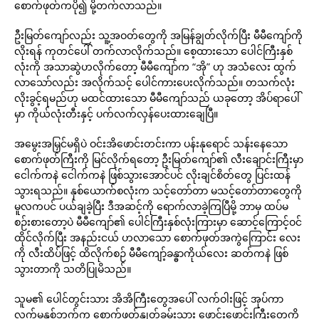
စောက်ဖုတ်ကပို၍ မို့တက်လာသည်။
ဦးမြတ်ကျော်လည်း သူ့အဝတ်တွေကို အမြန်ချွတ်လိုက်ပြီး မီမီကျော်ကို
လိုးရန် ကုတင်ပေါ် တက်လာလိုက်သည်။ စေ့ထားသော ပေါင်ကြီးနှစ်
လုံးကို အသာဆွဲဟလိုက်တော့ မီမီကျော်က “အို” ဟု အသံလေး ထွက်
လာသော်လည်း အလိုက်သင့် ပေါင်ကားပေးလိုက်သည်။ တသက်လုံး
လိုးခွင့်ရမည်ဟု မထင်ထားသော မီမီကျော်သည် ယခုတော့ အိပ်ရာပေါ်
မှာ ကိုယ်လုံးတီးနှင့် ပက်လက်လှန်ပေးထားချေပြီ။
အမွေးအမြှင်မရှိပဲ ဝင်းအိဖောင်းတင်းကာ ပန်းနုရောင် သန်းနေသော
စောက်ဖုတ်ကြီးကို မြင်လိုက်ရတော့ ဦးမြတ်ကျော်၏ လီးချောင်းကြီးမှာ
ငေါက်ကနဲ ငေါက်ကနဲ ဖြစ်သွားအောင်ပင် လိုးချင်စိတ်တွေ ပြင်းထန်
သွားရသည်။ နှစ်ယောက်စလုံးက သင့်တော်တာ မသင့်တော်တာတွေကို
မူလကပင် ပယ်ချခဲ့ပြီး ဒီအဆင့်ကို ရောက်လာခဲ့ကြပြီမို့ ဘာမှ ထပ်မ
စဉ်းစားတော့ပဲ မီမီကျော်၏ ပေါင်ကြီးနှစ်လုံးကြားမှာ ဆောင့်ကြောင့်ဝင်
ထိုင်လိုက်ပြီး အနည်းငယ် ဟလာသော စောက်ဖုတ်အကွဲကြောင်း လေး
ကို လီးထိပ်ဖြင့် ထိလိုက်စဉ် မီမီကျော့်ခန္ဓာကိုယ်လေး ဆတ်ကနဲ ဖြစ်
သွားတာကို သတိပြုမိသည်။
သူမ၏ ပေါင်တွင်းသား အိအိကြီးတွေအပေါ် လက်ဝါးဖြင့် အုပ်ကာ
လက်မနှစ်ဘက်က စောက်ဖုတ်နှုတ်ခမ်းသား ဖောင်းဖောင်းကြီးတွေကို