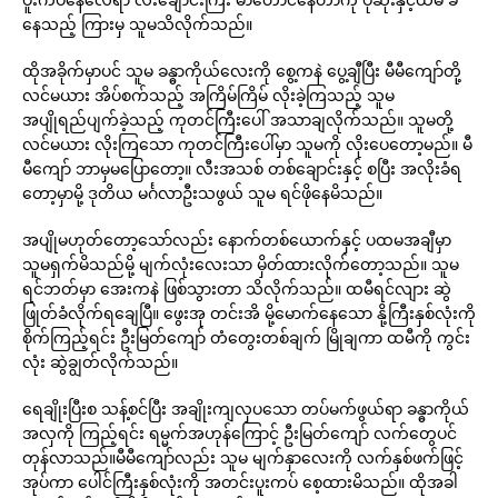
နေသည့် ကြားမှ သူမသိလိုက်သည်။
ထိုအခိုက်မှာပင် သူမ ခန္ဓာကိုယ်လေးကို စွေ့ကနဲ ပွေ့ချီပြီး မီမီကျော်တို့
လင်မယား အိပ်စက်သည့် အကြိမ်ကြိမ် လိုးခဲ့ကြသည့် သူမ
အပျိုရည်ပျက်ခဲ့သည့် ကုတင်ကြီးပေါ် အသာချလိုက်သည်။ သူမတို့
လင်မယား လိုးကြသော ကုတင်ကြီးပေါ်မှာ သူမကို လိုးပေတော့မည်။ မီ
မီကျော် ဘာမှမပြောတော့။ လီးအသစ် တစ်ချောင်းနှင့် စပြီး အလိုးခံရ
တော့မှာမို့ ဒုတိယ မင်္ဂလာဦးသဖွယ် သူမ ရင်ဖိုနေမိသည်။
အပျိုမဟုတ်တော့သော်လည်း နောက်တစ်ယောက်နှင့် ပထမအချီမှာ
သူမရှက်မိသည်မို့ မျက်လုံးလေးသာ မှိတ်ထားလိုက်တော့သည်။ သူမ
ရင်ဘတ်မှာ အေးကနဲ ဖြစ်သွားတာ သိလိုက်သည်။ ထမီရင်လျား ဆွဲ
ဖြုတ်ခံလိုက်ရချေပြီ။ ဖွေးအု တင်းအိ မို့မောက်နေသော နို့ကြီးနှစ်လုံးကို
စိုက်ကြည့်ရင်း ဦးမြတ်ကျော် တံတွေးတစ်ချက် မြိုချကာ ထမီကို ကွင်း
လုံး ဆွဲချွတ်လိုက်သည်။
ရေချိုးပြီးစ သန့်စင်ပြီး အချိုးကျလှပသော တပ်မက်ဖွယ်ရာ ခန္ဓာကိုယ်
အလှကို ကြည့်ရင်း ရမ္မက်အဟုန်ကြောင့် ဦးမြတ်ကျော် လက်တွေပင်
တုန်လာသည်။မီမီကျော်လည်း သူမ မျက်နှာလေးကို လက်နှစ်ဖက်ဖြင့်
အုပ်ကာ ပေါင်ကြီးနှစ်လုံးကို အတင်းပူးကပ် စေ့ထားမိသည်။ ထိုအခါ