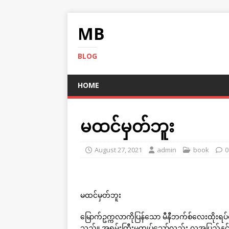
MB
BLOG
HOME
မထင်မှတ်ဘူး
August 27, 2021
admin
book
0
မထင်မှတ်ဘူး
မြောက်ဥက္ကလာကိုပြန်သော မီနီဘက်စ်လေးထိုးရပ
သည်။ အရမ်းကြီးမကျပ်သော်လည်း လူအပြည့်နှင့်ပင