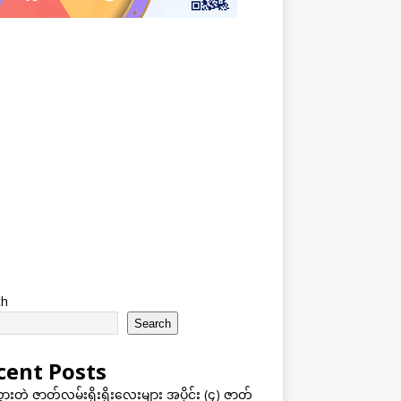
ch
Search
cent Posts
သွားတဲ့ ဇာတ်လမ်းရိုးရိုးလေးများ အပိုင်း (၄) ဇာတ်