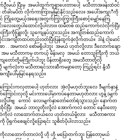
က်ဦးမယ် ပြီးမှ အမပါထွက်ကူရှာပေးတာပေါ့ မသီတာအခန်းထဲဝင်
ာင် တံခါးမပိတ် လိုက်ကာကြားမှမြင်နိုင်သည်လေ။ အပေါ်အကျၤီကို
င် ကြုံတွေ့မယ့်အရေးအတွက်ကြွားကြွားကြီးစောင့်မျှော်နေကြ
ခေါင်းလေးတွေပါထောင်လို့ပါလား။ ထမီတစ် ထည်ကောက်လဲလိုက်ပြီး
ံးကြီးကိုပြူးလို့၊ သူကျေနပ်သွားသည်။ အကျီတစ်ထည်ကောက်
်းအကျီတထပ်တည်းဝတ်ပြီးပြန်ထွက်ခဲ့လိုက်တယ်။ ဒါနဲ့ ငါ့မောင်
ှာ အာ . . အမကလဲ စော်မရှိပါဘူး အမယ် ဟုတ်လို့လား ဒီလောက်ချော
အဟဲ အမ မသီတာကမှ တကယ့် မိန်းမလှ အမယ် တောသူကြီးကို ဘယ်
ကျတော်တို့မကြိုက်ပါဘူး ပိန်တာရိုးတွေ အမသီတာတို့လို
 မျက်လုံးက မသီတာရင်သားဆီကမခွာတော့ ကြည့်ရင်း နို့သီ
အကျီပေါ်မှမြင်နေရသည်။
်ကြောင်းကလှတာပေါ့ ဟုတ်လား အဲ့လိုမဟုတ်ဘူးလေ ဒီမျက်နှာနဲ့
ကြောင်းလှလို့ မင်းကားပေါ်မှာကပ်နေတာမဟုတ်လား ဟွန့် (မျက်
းလို့ပါဗျ ကောင် လေးမျက်နှာတော်တော်ရဲသွားသည်၊ နောက်တ
ထိုင်ပြီး အမယ် ဘာလူတိုးလို့လဲ အောက်ကလဲ တောင် နေပီးတော့
ကြားထဲကိုလဲ လာထောက်တယ်လေ ဟုတ်တယ်မို့လား မသီတာစကား
ု ပိုရှက်စေချင်လို့ပြောရင်း သူစိတ်ပိုပါလာသည်။
င်ကိုလာထောက်တာလဲလို့ ဟို ဟို မပြောတက်ဘူး ပြန်တော့မယ်