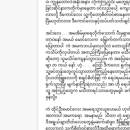
ပဲ၊ ကျွန်တော်လဲအနီးအနား လိုက်ကြည့်ပီး မတွေ့ရင
ခြင်းဆိုင်နားကတိုက်မှာနေတာ ဝင်လည်ပေါ့ ကျေး
လားလို့ ဒီကောင်လေး သူ့ကိုတော့စိတ်ဝင်စားနေတ
ပြီမဟုတ်လား။ ဒီကောင်လေးနှင့်ထပ်ပတ်သတ်ချင်
အင်းလေ . . . အမအိမ်မှာရေလိုက်သောက် ပီးမှ
တာပဲနော် အမယ် မောင်လေးက မြှောက်တက်သားပ
ပြောတာပါ ကဲ အမကဘယ်မှာလှလို့လဲ တောသူကြီးကိ
ကသိပ်ကိုလှပါတယ် အတည်ကြီးပြေနေတာ၊ မသီတာ
ဆိုတော့ သူမသိပ်ကျေနပ်သွားသည်။ ကဲ အပြောလေး
ဗျာ တ ကယ် နော် ဟဲ့ . . . . သြော် ဒီကလေး
သူ့ဖင်တုန်းတွေလှုပ်သွားတာကိုကြည့်နေတော့မည်
ပိုးဟတ်ဖြူလေးကို စချင်စိတ်ဖြင့် ကဲ ရေပဲရမယ်နေ
ရှက်သွားပြီး မျက်နှာကြီးရဲလာသည်) အာ ဟို 
သူ့ အကြည့်တွေက မသီတာရင်သားတွေမှမခွါ၊ ခ
ခုန်လို့။
ကဲ ထိုင်ဦးမောင်လေး အမရေသွားယူပေးမယ် ဟုတ်က
အာကာပါ အမကရော အမနာမည် သီတာ တဲ့ ရော့ရေသ
ဒီအရွယ်ချာတိတ်လေးတွေနဲ့မဆက်ဆံဖူး၊ ဒီဖြူဖြူ
လေးကလဲ သူ့ကိုစိတ်ဝင်စားလို့ဒီအထိရောက်လာ