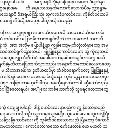
်ပြန်မှာပါ အင်း . . . . အကူအညီလိုရင်ပြောနော် အမက ဒီမျက်နှာ
ဇူးနော်အမ . . . ဟို ရေလေးတခွက်လောက်သောက်ပီးမှ သွားရှာမ
ာသေချာပီ ဒီအရွယ်ကြီးကို၊ သူကလဲဒီကောင်လေး ကိုစိတ်ဝင်စားမိ
သေးရျ် အိမ်သို့အလည်ခေါ်သွားလိုက်သည်။
ရှာပေါ့ ဟာ ကျေးဇူးဗျာ အမကသိပ်လှသလို သဘောလဲသိပ်ကောင်း
ဲ ဟင်းဟင်း ပြောဇမ်းဘာစားချင်လို့လဲ အာ အမကလဲ တကယ်
ု အာာ အဲလိုမ ပြောပါနဲ့ဗျာ ကျွန်တော့မျက်လုံးထဲမှာတော့ အမ
တောင်ရှက်သွားတယ်။ ဖြူဖြူနုနုကောင်လေးက သူ့ ကိုလှတယ်
တွေလျှော့ ဒီတိုက်ပဲ အပေါ်ရောက်မှမင်းစားချင်တာကျွေးမယ်
 ရှက်ရှက်နဲ့မသီတာပြေးတက်သွားသည်၊ အနောက်ကကောင်လေးကတော့
။ မ သီတာအခန်းက ဒုတိယထပ်မှာ တံခါးဝရောက်တော့ ဖြူဖြူနုနုနဲ့
ာ် ဒါနဲ့ ရှင်လေးက ဘာစားချင်လို့တုန်း ဟွန်း ဟွန်း (ကောင်လေးမှာ
ရေပါပဲဗျာ တခြားဟာမဟုတ်ပါဘူး အမကိုနောက်တာပါ ဆိုသော်လည်း
က်ပါပြီခလေးရယ်။ အပျိူလေးတစ်ယောက်လို သူမရင်တွေဘာတွေ
ဲ့ ကျေးဇူးပါနော် ဒါနဲ့ မောင်လေး နာမည်က ကျွန်တော်နာမည်
ောက်လိုက်ဦး သူ့ဘဝမှာသူ့အမျိုး သူ့မောင်လေးတွေကလွဲပြီး
သန့်သန့်ကောင်လေး ကို သူစိတ်ဝင်စားသွားသည် ပြီးတော့ ဒီကောင်
တာမဟုတ်လား။ ကောင်လေးကတော့ ရှက်နေတာနဲ့ စမှာ မဟုတ် သူ