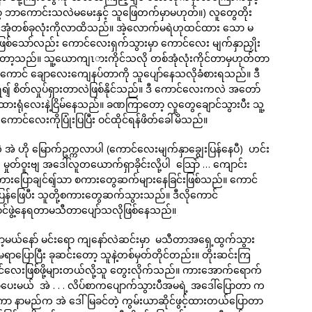
ာကောင်းသလဲမမေးနှင့် သူဖြေတက်မှာမဟုတ်။) လူတွေတိုး
ာရင်အုံတစ်ခုလုံးကိုလာထိသည်။ အဲ့လောက်မရဲဟုထင်ထား သော မ
ည်ဖြစ်သော်လည်း ကောင်လေးရှက်သွားမှာ ကောင်လေး မျက်နှာညှိုး
်တော့သည်။ သူ့ယောကျၤားကိုင်သလို တစ်အုံလုံးကိုင်တာမှဟုတ်တာ
ဲ၊ ဒီကောင် ချောလေးကျေနပ်တာကို သူပျော်နေသလိုခံစားရသည်။ ဒီ
် စိတ်လှုပ်ရှားတာလဲဖြစ်နိုင်သည်။ ဒီ ကောင်လေးကလဲ အတော်
ထားရုံလေးနဲ့ငြိမ်နေသည်။ ခဏကြာတော့ လူတွေချောင်သွားပီး သူ့
ာင်လေးကိုပြုံးပြပြီး ဝင်ထိုင်ရန်ဖိတ်ခေါ်မိသည်။
 အဲ ဟို မြောက်ဥက္ကလာပါ (ကောင်လေးမျက်နှာချွေးပြန်နေပီ) ဟင်း
တ်ဝူးဗျ အဒေါ်လူတယောက်ရှာခိုင်းလို့ပါ သြော် … ကျောင်း
ပြောချင်ရျ်သာ စကားတွေဆက်များနေခြင်းဖြစ်သည်။ ကောင်
န်ဖြေပီး သူတို့စကားတွေဆက်သွားသည်။ ဒီလိုကောင်
်ဖွဲ့နေရတာမသီတာပျော်သလိုဖြစ်နေသည်။
ာ့မယ်နော် မင်းရော ကျနော်လဲဆင်းမှာ မသီတာအရှေ့ထွက်သွား
ာပြောပြီး ခုဆင်းတော့ သူနဲ့တစ်မှတ်တိုင်တည်း။ တိုးဆင်းကြ
်လေးဖြစ်ဖို့များတယ်လို့သူ တွေးလိုက်သည်။ ကားအောက်ရောက်
ေးမယ် အဲ . . . လိပ်စာကပျောက်သွားပီအမရဲ့ အဒေါ်ပြောတာ က
်ကော နာမည်က အဲ ဒေါ်မြခင်တဲ့ ကွမ်းယာဆိုင်ဖွင့်ထားတယ်ပြောတာ