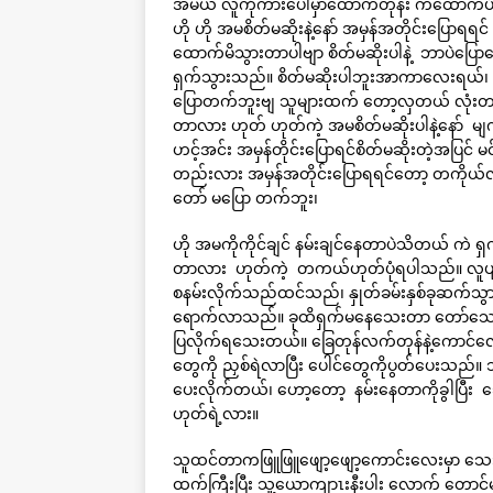
အမယ် လူကိုကားပေါ်မှာထောက်တုန်း ကထောက်ပီ
ဟို ဟို အမစိတ်မဆိုးနဲ့နော် အမှန်အတိုင်းပြောရရ
ထောက်မိသွားတာပါဗျာ စိတ်မဆိုးပါနဲ့ ဘာပဲပြော
ရှက်သွားသည်။ စိတ်မဆိုးပါဘူးအာကာလေးရယ်
ပြောတက်ဘူးဗျ သူများထက် တော့လှတယ် လုံးတင်းပ
တာလား ဟုတ် ဟုတ်ကဲ့ အမစိတ်မဆိုးပါနဲ့နော် မျ
ဟင့်အင်း အမှန်တိုင်းပြောရင်စိတ်မဆိုးတဲ့အပြင်
တည်းလား အမှန်အတိုင်းပြောရရင်တော့ တကိုယ်လုံး
တော် မပြော တက်ဘူး၊
ဟို အမကိုကိုင်ချင် နမ်းချင်နေတာပဲသိတယ် ကဲ 
တာလား ဟုတ်ကဲ့ တကယ်ဟုတ်ပုံရပါသည်။ လူပျို
စနမ်းလိုက်သည်ထင်သည်၊ နှုတ်ခမ်းနှစ်ခုဆ
ရောက်လာသည်။ ခုထိရှက်မနေသေးတာ တော်သေးတာပေါ
ပြလိုက်ရသေးတယ်။ ခြေတုန်လက်တုန်နဲ့ကောင်လေး
တွေကို ညှစ်ရဲလာပြီး ပေါင်တွေကိုပွတ်ပေးသည်။ 
ပေးလိုက်တယ်၊ ဟော့တော့ နမ်းနေတာကိုခွါပြီး 
ဟုတ်ရဲ့လား။
သူထင်တာကဖြူဖြူဖျော့ဖျော့ကောင်းလေးမှာ သေး
ထက်ကြီးပြီး သူ့ယောကျာၤးနီးပါး လောက် တော