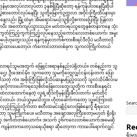
မှာအလုပ်လာလုပ်တာ ၃နှစ်ရှိပြီဆိုတော့ ရန်ကုန်ပါးဝနေပြီဆိုပါ
ွဲစားတောင်လုပ်နေပြီး သူတို့မြောက်ဥက္ကလာ အဝိုင်းကြီးထိပ်နားမှာ
့လည်း မြို့ထဲမှာ အိမ်ရောင်းမယ့်သူရှိလို့စကားပြောပြီး ပြန်လာ
ာပီး အတော်ကျပ်သွားသည်။ မတ်တပ်ရပ်သူတွေနှစ်တန်းကနေ သုံး
ကိုကွတ်ကြည့်ကွက်ကြည့်လုပ်နေသည့်ကောင်လေးတစ်ယောက်၊ အမူး
ါ့ဟုတွေးသည်။ ရန်ကုန်မှာဘက်စ်ကားစီးရင်ဒီလိုပဲ မသီတာလို
ု့သာပြင်ထားပေတော့ပဲ၊ ကံကောင်းတာတစ်ခုက သူကလဲကြိုက်တယ်
ြစ်လာရင်သူမအတွက် ဖြေရှင်းစရာနှစ်နည်းပဲရှိတယ်။ တစ်နည်းက သူ
င်သူဌေး ဦးအောင်မိုး၊ သူကတော့ သူမကိုတွေ့လျှင်ငန်းငန်းတက် ပြော
သတဲ့ ကဲ။ အဖိုးကြီးဖြစ်လို့သိပ်ဆန္ဒမပြည့်ဝသလို သူလဲသိပ်ဖီလ်းမ
 ခုလိုကားပေါ်ကရသေ့စိတ်ဖြေလေးတွေ၊သူတို့က ကားစီးနေရင်း
ဲလာထောက်နေတဲ့ လူရဲ့ဆိုဒ်ကိုမှန်းပြီးဖီလ်းတက်၊ မှတ်တိုင်
ဲ ရှင်းတယ်၊ ဘယ်သူမှမသိဘူး။ ဟိုတခေါက်ကတော့ သူ့ဖင်ကြားထဲ
Sear
ှည့်ကြည့်လိုက်တာ စတီးထမင်းချိုင့်လေးဖြစ်နေလို့ ရီရသေး
ူမကြိုက်ပေ။ မသီတာမှ အချောအလှကြီးတော့မဟုတ် ရိုးရိုး
တောင်သူ အကိတ်တစ်ယောက်။ အသက် ၃၆ကလေးတစ်ယောက်အမေဆို
Re
ီး ကျန်တာကတော့သရေယိုစရာ ဆိုတော့ကာ ကားပေါ်ရောက်လျှင်
ရိုးမ