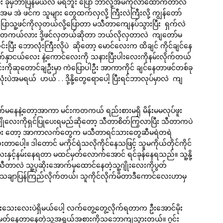
း ခုမှဘာပြန်မယ်လဲ မရဘူး ပြော ဘာလို့အမကိုလာထောက်တာလဲ
င် အမ အဲ ဖင်က သူများ တွေထက်လှလို့ ကြီးလဲကြီးလို့ ကျွန်တော်
ပြောသူ့ဖင်ကိုလှတယ်လို့ပြောတာ မသီတာကျေနပ်သွားပြီး ရှက်လဲ
၊ တကယ်လား ဒို့ဖင်လှတယ်ဆိုတာ ဘယ်လိုလှတာလဲ ကျတော်မ
ြီး ဘောလုံးကြီးလိုပဲ ဆိုတော့ မောင်လေးက ထိချင် ကိုင်ချင်နေ
က်နှာငယ်လေး နဲ့ကောင်လေးကို သနားပြီးပါးလေးကိုနမ်းလိုက်တယ်
 မင်းကိုဆုတောင်ချဦးမှာ ကဲပြောပါဦး အာကာကိုင် ချင်နေတာဖင်တစ်ခု
ပဲအမရယ် ဟယ် . . ဒို့နို့တွေရောပေါ့ ပြီးရင်ဘာလုပ်မှာလဲ ကျ
ရှက်မနေနဲ့တော့အာကာ မင်းကတကယ် ရည်းစားမရှိ မိန်းမမလုပ်ဖူး
လေးကိုရှင်ပြုပေးရမည်ဆိုတော့ သီတာစိတ်ကြွလာပြီး သီတာကပဲ
က်သွား တော့ အာကာလက်တွေက မသီတာရင်သားတွေဆီမရဲတရဲ
့။ ဒါတောင် မကိုင်ရဲသလိုကိုင်နေသဖြင့် သူမကိုယ်တိုင်ကိုင်
နှင့်နမ်းနေရတာ မထင်မှတ်လောက်အောင် ရင်ခုန်နေရသည်။ သူ့နို့
သီတာလဲ သူ့ပုဆိုးအောက်မှထောင်နေတဲ့သူ့ဂျိုးလေးကိုပွတ်
သေချာပြန်ကြည်ံလိုက်တယ်၊ သူကိုင်လိုက်မိတာဒီကောင်လေးဟာမှ
သေးလေးပဲရှိမယ်ပေါ့ လက်တွေ့တွေ့လိုက်ရတာက ဦးအောင်မိုး
င်မတ်နေတာနေတဲ့သူ့အရွယ်အစားကိုသဘောကျသွားတယ်။ ဂွင်း