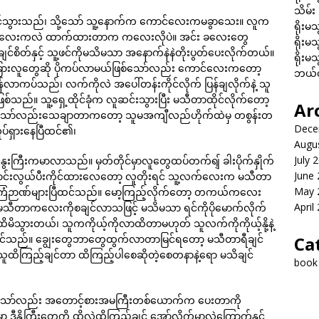
သိမ်း
ောင်သွားသည်၊ သို့သော် သူ့နောက်က ကောင်လေးကမခွာသေး။ လူက
ရိုးမသ
းနွေးလေးကလဲ ထာက်ထားတာက ကလေးလိုပဲ။ အင်း ခလေးတွေ
ရိုးမသ
ိတ်နှင့် သူ့ဖင်ကိုမသိမသာ အနောက်နဲနဲတိုးပွတ်ပေးလိုက်တယ်။
ရိုးမသ
ားလူတွေဆို ပိုကပ်လာမယ်ဖြစ်သော်လည်း ကောင်လေးကတော့
ဘယ်လိ
လာကပ်သည်၊ လက်ကိုလဲ အပေါ်တန်းကိုင်လိုက် ပြန်ချလိုက်နဲ့ သူ
စ်သည်။ သူ့ရှေ့ထိုင်ခုံက လူဆင်းသွားပြီး မသီတာထိုင်လိုက်တော့
Ar
သော်လည်းသေချာတာကတော့ သူမအကျီလည်ဟိုက်ထဲမှ တစွန်းတ
Dece
ုပ်ရှားနေပြီထင်၏၊
Augu
July 
ေးကြီးကမာလာသည်။ မှတ်တိုင်မှာလူတွေထပ်တက်ရျ် ခါးပိုက်နှိုက်
June
ြောင်းလွယ်ပီးကိုင်ထားလေတော့ လူတိုးရင် သူ့လက်လေးက မသီတာ
May 
ကြံဉာဏ်များပြီထင်သည်။ မော့ကြည့်လိုက်တော့ တကယ်ကလေး
April
 မသီတာကလေးကိုစချင်လာသဖြင့် မသိမသာ ရင်ကိုပိုမောက်လိုက်
ထိမိသွားတယ်၊ သူကကိုယ့်ကိုလာထိတာမဟုတ် သူလက်ကိုကိုယ့်နို့နဲ့
င်သည်။ ချွေးတွေဘာတွေထွက်လာတာမြင်ရတော့ မသီတာရီချင်
Ca
သူထိကြည့်ချင်တာ ထိကြည့်ပါစေဆိုတဲ့စေတနာနဲ့ရော မသိချင်
book
သော်လည်း အတောင့်စားအမကြီးတစ်ယောက်က ပေးတာကို
ှာ ဒီနို့ကြီးတွေကို ထိလဲထိကြည့်ချင် အော်လိုက်မှာလဲကြောက်နှင့်