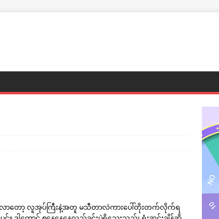
်လာတော့ လူအုပ်ကြီးနဲ့အတူ မသီတာလဲကားပေါ်တိုးတက်လိုက်ရ
်။ ဒါတောင် စနေနေ့နေ့လည်ခင်းပဲရှိသေးသည်၊ ရုံးဆင်းချိန်ဆို