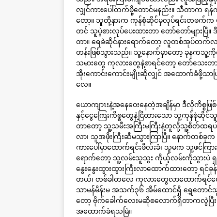
လျှင်ကားပေါ်တက်ဖို့တောင်မနည်း။ သီတာက ရန်ကုန်
တော့။ သူတို့နားက ကုန်စုံဆိုင်မှလုပ်ရင်းတဖက်က ပ
တင် သူပွဲစားလုပ်ပေးထားတာ တော်တော်များပြီ။ ဒီနေ
တာ။ ရေခဲဆိုင်နားရောက်တော့ လူတစ်အုပ်တက်လ
တန်းဖြစ်သွားသည်။ သူ့နောက်မှာတော့ ခုနကသူ့
သမားတွေ ကုလားတွေနဲ့စာရင်တော့ တော်သေးတာပေ
အိုးကောင်းကောင်းမျိုးဆိုလျှင် အထောက်ခံဖိ
လေ။
ယောကျာၤးနဲ့အနေဝေးနေတဲ့အချိန်မှာ ဒီလိုကိစ္စဖ
နှင့်ငွေကြေးကိစ္စတွေနဲ့ငြိထားသော သူ့ကုန်စုံဆို
တာတော့ သူ့သမီးအကြီးမကြီးနဲ့တူလို့သူ့စိတ်ထရပါ
လာ၊ သူအဖိုးကြီးဆီမသွားကြာပြီ။ နောက်တစ်ခုက
ကားပေါ်မှာထောက်ရင်းဖီလ်းခံ၊ သူမက သူ့ဖင်ကြားထ
ရောက်တော့ သူ့လမ်းသူသွး ကိုယ့်လမ်းကိုသွားပ
နွေးနွေးထွားထွားကြီးလာထောက်ထားတော့ ရင်ခုန်လ
တယ်၊ တစ်ခါတလေ ကုလားတွေလာထောက်ရင်တော့ သ
သာမန်မိန်းမ အသက်၃၆ အိမ်ထောင်ရှိ ရွှေ
တော့ ဗိုက်ခေါက်လေးမဆိုစလောက်ရှိတာကလွဲပြ
အထောက်ခံရသမြဲ။