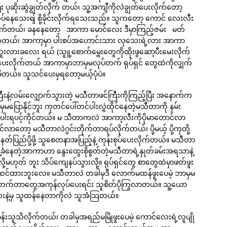
ဆိုးဆွဲချွတ်လိုက် တယ်၊ သူ့အကျီကိုလဲချွတ်ပေးလိုက်တော့
်လုပ်နေသေးရျ် စို့ခိုင်းလိုက်ရသေးသည်။ သူကတော့ ကောင် လေးလီး
ပေးနေလိုက်တယ်၊ ခနနေတော့ အာကာ မောင်လေး ဒီမှာကြည့်ဇမ်း မတ်
ိုက်တယ်၊ အာကာ့မှာ ပါးစပ်အဟောင်းသား လှသေးရဲ့လား အာကာ
ားခလေး ရယ် (သူူ့စောက်မွှေးတွေကိုထိုးဖွဆော့ပီးမေးလိုက်
တ်ပေးလိုက်တယ် အာကာမှာဘာမှမလုပ်တက် ရုပ်ရှင် တွေထဲကိုလျှက်
်မိတယ်။ သူသင်ပေးမှရတော့မယ့်ပုံပဲ။
နဲ့လမ်းလျှောက်သွားတဲ့ မသီတာဖင်ကြီးကိုကြည့်ပြီး အနောက်က
ြောနိုင်ဘူး ကုတင်ပေါ်တင်ပါးလွှဲထိုင်နေတဲ့မသီတာကို နမ်း
ပါးရပင့်ကိုင်တယ်။ မ သီတာကလဲ အာကာ့လီးကိုပိုမာတောင်လာ
င်လာတော့ မသီတာလဲဂွင်းတိုက်တာရပ်လိုက်တယ်၊ ပို့မယ့် ပို့ကုတို့
တ်ပြည်ပို့ဖို့ သူစေတနာအပြည့်နဲ့ ကုန်းစုပ်ပေးလိုက်တယ်။ မသီတာ
နဲ့ခံနေတဲ့အာကာဟာ နွေးထွေးစိုစွတ်တဲ့မသီတာရဲ့နှုတ်ခမ်းအရသာနဲ့
့မဟုတ် ဘူး သိပ်ကျေနပ်သွားလို့။ ရုပ်ရှင်တွေ စာတွေထဲမှာဖတ်ဖူး
ို့မထင်ထားဘူးလေ။ မသီတာလဲ တခါမှဒီ လောက်မထန်ဖူးပေမဲ့ ဘာမှမ
ူတက်တာတွေအကုန်လုပ်ပေးရင်း သူစိတ်ပိုကြွလာတယ်။ သူ့ယော
ေးနဲ့မှ သူထန်နေတာကိုလဲ သူအံသြတယ်။
ပီမှန်းသူသိလိုက်တယ်၊ တခါမှအရည်မမြိုဖူးပေမဲ့ ကောင်လေးရဲ့လူပျို