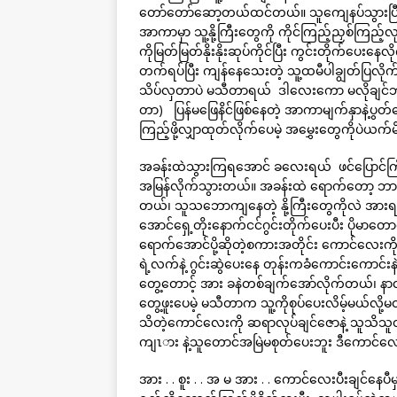
တော်တော်ဆော့တယ်ထင်တယ်။ သူကျေနပ်သွားပြီး ပု
အာကာမှာ သူ့နို့ကြီးတွေကို ကိုင်ကြည့်ညှစ်ကြည့
ကိုမြတ်မြတ်နိုးနိုးဆုပ်ကိုင်ပြီး ကွင်းတိုက်
တက်ရပ်ပြီး ကျန်နေသေးတဲ့ သူ့ထမီပါချွတ်ပြလ
သိပ်လှတာပဲ မသီတာရယ် ဒါလေးကော မလိုချင်ဘူးလ
တာ) ပြန်မဖြေနိင်ဖြစ်နေတဲ့ အာကာမျက်နှာနဲ့ပွ
ကြည့်ဖို့လျှာထုတ်လိုက်ပေမဲ့ အမွှေးတွေကိုပဲယက
အခန်းထဲသွားကြရအောင် ခလေးရယ် ဖင်ပြောင်ကြီး
အမြန်လိုက်သွားတယ်။ အခန်းထဲ ရောက်တော့ ဘာမှမပ
တယ်၊ သူသဘောကျနေတဲ့ နို့ကြီးတွေကိုလဲ အားရ
အောင်ရှေ့တိုးနောက်ငင်ဂွင်းတိုက်ပေးပီး ပိုမာတော
ရောက်အောင်ပို့ဆိုတဲ့စကားအတိုင်း ကောင်လေးကိုန
ရဲ့လက်နဲ့ ဂွင်းဆွဲပေးနေ တုန်းကခံကောင်းကောင်း
တွေ့တောင့် အား ခနဲတစ်ချက်အော်လိုက်တယ်၊ နာလို
တွေ့ဖူးပေမဲ့ မသီတာက သူ့ကိုစုပ်ပေးလိမ့်မယ်လ
သိတဲ့ကောင်လေးကို ဆရာလုပ်ချင်ဇောနဲ့ သူသိသ
ကျၤား နဲ့သူတောင်အမြဲမစုတ်ပေးဘူး ဒီကောင်လ
အား . . စူး . . အ မ အား . . ကောင်လေးပီးချင်နေ