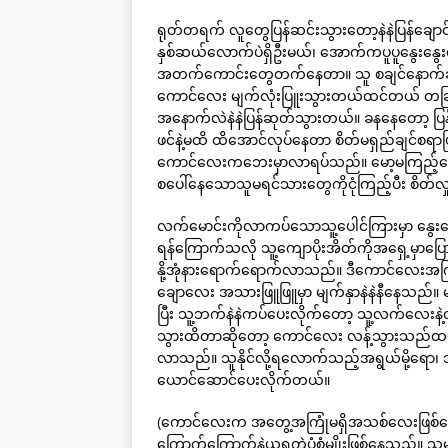
ရုတ်တရက် လူတွေပြန်ဆင်းသွားတော့နဲနဲပြန်ချ
နှစ်ဆယ်လောက်ပဲရှိဦးမယ်၊ အောက်ကပူပူနွေ
အတက်ကောင်းတွေတက်နေတာ။ သူ စချင်နောက်ချင်စ
ကောင်လေး မျက်လုံးပြူးသွားတယ်ထင်တယ် တခြ
အနောက်လဲနဲနဲပြန်ဆုတ်သွားတယ်။ ခနနေတော့ ပြန်
ဖင်နဲ့မထိ ထိအောင်လုပ်နေတာ စိတ်မရှည်ချင်စရာဖြ
ကောင်လေးကဘေးမှာလာရပ်သည်။ မော့မကြည့်
စပေါ်နေသောသူမရင်သားတွေကိုငုံကြည့်ပီး စိတ်လှ
လက်မောင်းကိုလာကပ်သောသူ့ပေါင်ကြားမှာ နွေးနွ
ရန်ကြောက်သလို သူ့ကျောပိုးအိတ်ကိုအရှေ့မှာပ
နို့အုံနားရောက်ရောက်လာသည်။ ဒီကောင်လေးအ
ချောလေး အသားဖြူဖြူမှာ မျက်နှာနဲနဲနီနေသည်။
ပြီး သူ့ဘက်နဲနဲကပ်ပေးလိုက်တော့ သူ့လက်လေးနဲ့
သွားထိတာဆိုတော့ ကောင်လေး လန့်သွားသည်ထ
လာသည်။ သူနိုင်လို့ရလောက်သည့်အရွယ်မို့ရော၊ 
ယောင်ဆောင်ပေးလိုက်တယ်။
(ကောင်လေးက အတွေ့အကြုံမရှိအသစ်လေးဖြစ်
ကြောက်ကြောက်နဲ့ယူရတဲ့ပုံစံမျိုးဖြစ်နေသည်။ သူ့မ