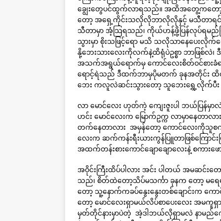
ချွေးတွေပင်ထွက်လာရသည်။ အထိအတွေ့ကတော့ ဘ
တော့ အရှေ့ကိုင်းသလိုလိုဘာလိုလိုနှင့် မသီတ
သီတာမှာ အံ့သြရသည်၊ ကိုယ်ဟန့်ဖို့ပြန်လုပ်ရမ
သွားမှာ စိုးသဖြင့်ရော မသိ သလိုသာနေပေးလိုက
နို့ဘေးသားလေးကိုလက်နဲ့ထိရုံပဲဥစ္စာ ဘာဖြစ်လ
အသက်အရွယ်ရောက်မှ ကောင်လေးစိတ်ဝင်စားခံရရျ
ရောင့်ရဲသည် ဒီထက်ဘာမှပိုမတက် ခုနအတိုင်း ထိ
ဘေး ကလူလဲဆင်းသွားတော့ သူဘေးရွှေ့လိုက်ပီး ကေ
လာ မောင်လေး ဟုတ်ကဲ့ ကျေးဇူးပါ ဘယ်ပြန်မှာလဲ
ဟင်း မောင်လေးက မြောက်ဥက္က လာမှာနေတာလား မှု
တက်နေတာလား အမှန်တော့ ကောင်လေးကိုသူစကား
လေးက ဆက်ကန်းရီးယားကွန်ပြူတာဖြစ်ကြောင်းပြ
အထက်တန်းစားကောင်ချောချောလေးနဲ့ စကားဖောင
အဝိုင်းကြီးထိပ်ပါလား အင်း ပါတယ် အမဆင်းတေ
သည်၊ စိတ်ထဲတော့သိပ်မသင်္ကာ ခုနက တော့ မရေမရ
တော့ သူ့နောက်ကခပ်နွေးနွေးတစ်ချောင်းက ကောင
တော့ မောင်လေးရှာမယ်လိပ်စာပေးလေး အမကူရှာပ
မှတ်တိုင်နားမှာပဲတဲ့ အဲ့ဒါဘယ်လိုရှာမလဲ နာမည