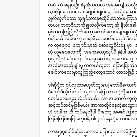
ကပဲ ကဲ ခနနားဦး နဲနဲအိုက်တယ် အမအကျီၤလဲလို
သွားပြီး ကောင်လေး ချောင်းချင်ချောင်းလို့ရအေ
ချွတ်လိုက်တော့ သူ့ရင်သားနှစ်ဆိုင်ဟာသိပ်မကြာခ
တယ်။ ဘရာဇီယာကိုချွတ်လိုက်တော့ အို နို့သီး
မှန်ထဲကကြည့်လိုက်တော့ ကောင်လေးခမျာမျက်လု
ဝတ်မယ် လုပ်တော့ ဘရာဇီယာမဝတ်တော့ပဲ ဒီအတိုင
က လူချောပဲ၊ ကျောင်းမှာဆို စော်တွေဝိုင်းနေ မ
တဲ့ လူချောလေးကို အမကတော့လုပ်ပီ နဲနဲပါ 
မှလှလို့လဲ မင်းကျောင်းမှာမှ ဆော်လှလှလေးတွေ 
အလုံးအထည်မျိုးမှ တကယ်လှတာ ပြောပြောဆိုဆို
ခေါင်းကလေးမှာလူကြည့်တော့ထောင် လာသဖြင့် 
ဒါဆိုဒို့က ရုပ်လှတာမဟုတ်ဘူးပေါ့ ဘော်ဒီကောက
ဒီဘော်ဒီလိုက်တယ် လှတယ်ပြော တာ အဲ့လို့ကောက်
စောင်းလေးနဲ့ညုလိုက်တယ်) အာ အမကလဲ လူတို
ဆင့်ထပ်တင်မှဖြစ်မယ်။ အာကာထိုင်နေတဲ့နားသွား
အဲ အဲဒါက ဟို ကပ်နေလို့ပါ ပီးတော့ အမဖင်
ကြမ်းကြမ်းပြောလေ့မရှိ ပါ၊ ရှက်နေတဲ့ကောင်လေးကိ
ဘာအခုမှခေါင်းငုံ့ထားတာလဲ ပြောလေ ဘာလို့ဒို့ဖ