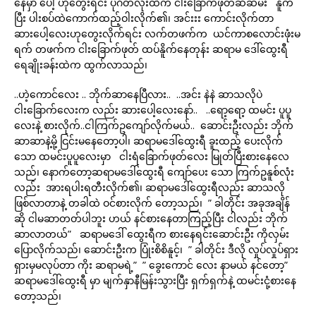
နေမှာ ပေါ့ ဟုတွေးရင်း ပုဂံတလုံးထဲက ငါးခြောက်ဖုတ်ဆီဆမ်း နိူက်
ပြီး ပါးစပ်ထဲကောက်ထည့်ဝါးလိုက်၏၊ အင်းးး ကောင်းလိုက်တာ
ဆားပေါ့လေးဟုတွေးလိုက်ရင်း လက်တဖက်က ယင်ကာစလောင်းဖုံးမ
ရက် တဖက်က ငါးခြောက်ဖုတ် ထပ်နိူက်နေတုန်း ဆရာမ ဒေါ်ထွေးရီ
ရေချိုးခန်းထဲက ထွက်လာသည်၊
..ဟဲ့ကောင်လေး .. ဘိုက်ဆာနေပြီလား.. ..အင်း နဲနဲ ဆာသလိုပဲ
ငါးခြောက်လေးက လည်း ဆားပေါ့လေးနော်.. ..ရော့ရော့ ထမင်း ပူပူ
လေးနဲ့ စားလိုက်..ငါကြက်ဥကျော်လိုက်မယ်.. ဆောင်းဦးလည်း ဘိုက်
ဆာဆာနဲ့မို့ ငြင်းမနေတော့ပါ၊ ဆရာမဒေါ်ထွေးရီ ခူးထည့် ပေးလိုက်
သော ထမင်းပူပူလေးမှာ ငါးရံခြောက်ဖုတ်လေး မြုတ်ပြီးစားနေလေ
သည်၊ နောက်တော့ဆရာမဒေါ်ထွေးရီ ကျော်ပေး သော ကြက်ဥနူစ်လုံး
လည်း အားရပါးရတီးလိုက်၏၊ ဆရာမဒေါ်ထွေးရီလည်း ဆာသလို
ဖြစ်လာတာနဲ့ တခါထဲ ဝင်စားလိုက် တော့သည်၊ ” ခါတိုင်း အခုအချိန်
ဆို ငါမဆာတတ်ပါဘူး ဟယ် နင်စားနေတာကြည့်ပြီး ငါလည်း ဘိုက်
ဆာလာတယ်” ဆရာမဒေါ် ထွေးရီက စားနေရင်းဆောင်းဦး ကိုလှမ်း
ပြောလိုက်သည်၊ ဆောင်းဦးက ပြုံးစိစိနူင့်၊ ” ခါတိုင်း ဒီလို လှုပ်လှုပ်ရှား
ရှားမှမလုပ်တာ ကိုး ဆရာမရဲ့” ” ခွေးကောင် လေး နာမယ် နင်တော့”
ဆရာမဒေါ်ထွေးရီ မှာ မျက်နှာနီမြန်းသွားပြီး ရှက်ရှက်နဲ့ ထမင်းငုံ့စားနေ
တော့သည်၊