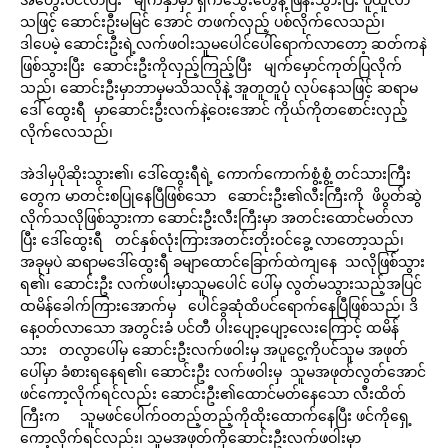
သဖြင့် ဆောင်းဦးမမြင် အောင် တဖက်လှည့် ပစ်လိုက်လေသည်၊
ဒါပေမဲ့ ဆောင်းဦးရဲ့လက်ဖဝါးသူမပေါင်ပေါ်ရောက်လာတော့ ဆတ်ကနဲ
ဖြစ်သွားပြီး ဆောင်းဦးကိုလှည့်ကြည့်ပြီး မျက်မှောင်ကုတ်ပြလိုက်
သည်၊ ဆောင်းဦးမှာဘာမှမသိသလိုနဲ့ အူတူတူပုံ လုပ်နေသဖြင့် ဆရာမ
ဒေါ် ထွေးရီ မှာဆောင်းဦးလက်နဲ့ဝေးအောင် ကိုယ်ကိုတစောင်းလှည့်
လိုက်လေသည်၊
အဲဒါမှပိုဆိုးသွား၏၊ ဒေါ်ထွေးရီရဲ့ ကောက်ကောက်စွံ့စွံ့ တင်သားကြီး
တွေက မာတင်းစပြုနေပြီဖြစ်သော ဆောင်းဦး၏လီးကြီးကို ဖိပွတ်ဆွဲ
လိုက်သလိုဖြစ်သွားကာ ဆောင်းဦးလီးကြီးမှာ အတင်းထောင်မတ်လာ
ပြီး ဒေါ်ထွေးရီ တင်နှစ်လုံးကြားအတင်းတိုးဝင်ခွေ့ လာတော့သည်၊
အခုမှပဲ ဆရာမဒေါ်ထွေးရီ ခမျာထောင်ခြောက်ထဲကျနေ သလိုဖြစ်သွား
ရ၏၊ ဆောင်းဦး လက်ဖပါးမှာသူမပေါင် ပေါ်မှ လွတ်မသွားသည့်အပြင်
ထမိန်ခေါက်ကြားအောက်မှ ပေါင်ခွဆုံထိပင်ရောက်နေပြီဖြစ်သည်၊ ဒိ
နေ့ဝတ်လာသော အတွင်းခံ ပင်တီ ပါးပျော့ပျော့လေးကြောင့် ထမိန်
သား တလွာပေါ်မှ ဆောင်းဦးလက်ဖဝါးမှ အပူငွေ့ကိုပင်သူမ အဖုတ်
ပေါ်မှာ ခံစားရနေရ၏၊ ဆောင်းဦး လက်ဖဝါးမှ သူမအဖုတ်လွတ်အောင်
ဖင်ကော့လိုက်ရင်လည်း ဆောင်းဦး၏ထောင်မတ်နေသော လီးထိတ်
ကြီးက သူမဖင်ပေါက်ဝတည့်တည့်ကိုထိုးထောက်နေပြီး ဖင်ကိုရှေ့
ကော့လိုက်ရင်လည်း၊ သူမအဖုတ်ကိုဆောင်းဦးလက်ဖဝါးမှာ