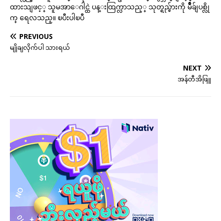
ထားသျဖင့္ သူမအာေဂါင္ထဲ ပန္းထြက္လာသည့္ သုတ္ရည္မ်ားကို မ်ိဳခ်ျပစ္လို
က္ ရေလသည္။ ၿပီးပါၿပီ
PREVIOUS
မျိုချလိုက်ပါ သားရယ်
NEXT
အန်တီအိဖြူ