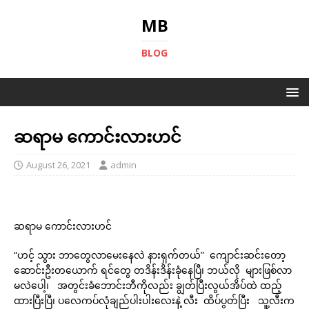
MB
BLOG
ဆရာမ ကောင်းလားဟင်
August 26, 2021
admin
ဆရာမ ကောင်းလားဟင်
“ဟင့် သွား ဘာတွေလာမေးနေလဲ နားရှက်တယ်” ကျောင်းဆင်းတော့
ဆောင်းဦးတယောက် ရင်တွေ တဒိန်းဒိန်းခုံနေပြီ၊ ဘယ်လို များဖြစ်လာ
မလဲပေါ့၊ အတွင်းခံဘောင်းဘီကိုလည်း ချွတ်ပြီးလွယ်အိပ်ထဲ ထည့်
ထားပြီးပြီ၊ ပလေကပ်လုံချည်ပါးပါးလေးနဲ့ လီး ထိပ်ပွတ်ပြီး သူ့လီးက