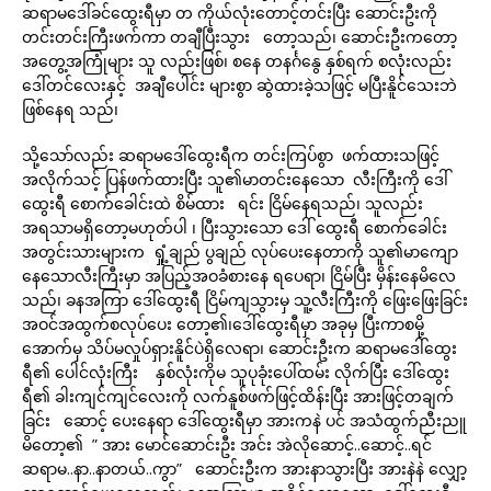
ဆရာမဒေါ်ခင်ထွေးရီမှာ တ ကိုယ်လုံးတောင့်တင်းပြီး ဆောင်းဦးကို
တင်းတင်းကြီးဖက်ကာ တချီပြီးသွား တော့သည်၊ ဆောင်းဦးကတော့
အတွေ့အကြုံများ သူ လည်းဖြစ်၊ စနေ တနင်္ဂနွေ နှစ်ရက် စလုံးလည်း
ဒေါ်တင်လေးနှင့် အချီပေါင်း များစွာ ဆွဲထားခဲ့သဖြင့် မပြီးနိူင်သေးဘဲ
ဖြစ်နေရ သည်၊
သို့သော်လည်း ဆရာမဒေါ်ထွေးရီက တင်းကြပ်စွာ ဖက်ထားသဖြင့်
အလိုက်သင့် ပြန်ဖက်ထားပြီး သူ၏မာတင်းနေသော လီးကြီးကို ဒေါ်
ထွေးရီ စောက်ခေါင်းထဲ စိမ်ထား ရင်း ငြိမ်နေရသည်၊ သူလည်း
အရသာမရှိတော့မဟုတ်ပါ ၊ ပြီးသွားသော ဒေါ် ထွေးရီ စောက်ခေါင်း
အတွင်းသားများက ရှုံ့ချည် ပွချည် လုပ်ပေးနေတာကို သူ၏မာကျော
နေသောလီးကြီးမှာ အပြည့်အဝခံစားနေ ရပေရာ၊ ငြိမ်ပြီး မှိန်းနေမိလေ
သည်၊ ခနအကြာ ဒေါ်ထွေးရီ ငြိမ်ကျသွားမှ သူ့လီးကြီးကို ဖြေးဖြေးခြင်း
အဝင်အထွက်စလုပ်ပေး တော့၏၊ဒေါ်ထွေးရီမှာ အခုမှ ပြီးကာစမို့
အောက်မှ သိပ်မလှုပ်ရှားနိူင်ပဲရှိလေရာ၊ ဆောင်းဦးက ဆရာမဒေါ်ထွေး
ရီ၏ ပေါင်လုံးကြီး နှစ်လုံးကိုမ သူပုခုံးပေါ်ထမ်း လိုက်ပြီး ဒေါ်ထွေး
ရီ၏ ခါးကျင်ကျင်လေးကို လက်နူစ်ဖက်ဖြင့်ထိန်းပြီး အားဖြင့်တချက်
ခြင်း ဆောင့် ပေးနေရာ ဒေါ်ထွေးရီမှာ အားကနဲ ပင် အသံထွက်ညီးညူ
မိတော့၏ ” အား မောင်ဆောင်းဦး အင်း အဲလိုဆောင့်..ဆောင့်..ရင်
ဆရာမ..နာ..နာတယ်..ကွာ” ဆောင်းဦးက အားနာသွားပြီး အားနဲနဲ လျှော့