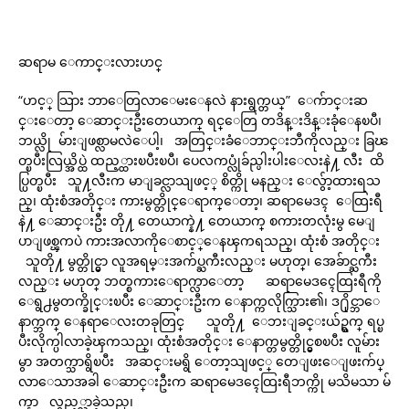
ဆရာမ ေကာင္းလားဟင္
“ဟင့္ သြား ဘာေတြလာေမးေနလဲ နားရွက္တယ္” ေက်ာင္းဆ
င္းေတာ့ ေဆာင္းဦးတေယာက္ ရင္ေတြ တဒိန္းဒိန္းခုံေနၿပီ၊
ဘယ္လို မ်ားျဖစ္လာမလဲေပါ့၊ အတြင္းခံေဘာင္းဘီကိုလည္း ခြၽ
တ္ၿပီးလြယ္အိပ္ထဲ ထည့္ထားၿပီးၿပီ၊ ပေလကပ္လုံခ်ည္ပါးပါးေလးနဲ႔ လီး ထိ
ပ္ပြတ္ၿပီး သူ႔လီးက မာျခင္လာသျဖင့္ စိတ္ကို မနည္း ေလွ်ာ့ထားရသ
ည္၊ ထုံးစံအတိုင္း ကားမွတ္တိုင္ေရာက္ေတာ့၊ ဆရာမေဒၚ ေထြးရီ
နဲ႔ ေဆာင္းဦး တို႔ တေယာက္နဲ႔ တေယာက္ စကားတလုံးမွ မေျ
ပာျဖစ္ၾကပဲ ကားအလာကိုေစာင့္ေနၾကရသည္၊ ထုံးစံ အတိုင္း
သူတို႔ မွတ္တိုင္မွာ လူအရမ္းအက်ပ္ႀကီးလည္း မဟုတ္၊ အေခ်ာင္ႀကီး
လည္း မဟုတ္ ဘတ္စကားေရာက္လာေတာ့ ဆရာမေဒၚေထြးရီကို
ေရွ႕မွတက္ခိုင္းၿပီး ေဆာင္းဦးက ေနာက္ကလိုက္သြား၏၊ ဒ႐ိုင္ဘာေ
နာက္ဘက္ ေနရာေလးတခုတြင္ သူတို႔ ေဘးျခင္းယ်ဥ္ရက္ ရပ္ၿ
ပီးလိုက္ပါလာခဲ့ၾကသည္၊ ထုံးစံအတိုင္း ေနာက္တမွတ္တိုင္မွစၿပီး လူမ်ား
မွာ အတက္သာရွိၿပီး အဆင္းမရွိ ေတာ့သျဖင့္ တေျဖးေျဖးက်ပ္
လာေသာအခါ ေဆာင္းဦးက ဆရာမေဒၚေထြးရီဘက္ကို မသိမသာ မ်
က္နာ လွည့္လာခဲ့သည္၊