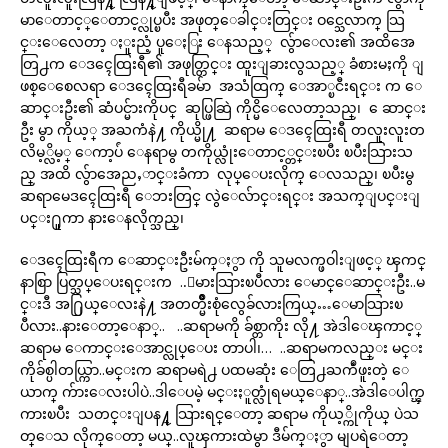
မာေတာင့္ေတာင့္လုပ္ၿပီး အဖုတ္ေခါင္းတြင္း ဝင္သေလာက္ သြ
င္းေလေတာ့ ႏူးညံ့ ပူေႏြး ေနသည့္ လွ်ာေလး၏ အထိအေ
တြ႕က ေဒၚေထြးရီ၏ အဖုတ္တြင္း ထူးျခားလွသည့္ ခံစားမႈကို ျ
ဖစ္ေစေလရာ ေဒၚေထြးရီခမ်ာ အသံထြက္ ေအာ္ၿငီးရင္း က ေ
ဆာင္းဦး၏ ဆံပင္မ်ားကိုပင္ ဆုပ္ဖြဆြဲ ကိုင္မိေလေတာ့သည္၊ ေဆာင္း
ဦး မွာ ကိုယ့္ အႀကံနဲ႔ ကိုယ္မို႔ ဆရာမ ေဒၚေထြးရီ တလူးလူးတ
လိမ့္လိမ့္ ေကာ့ပ်ံ ေနရာမွ တကိုယ္လုံးေတာင့္တင္းၿပီး ၿပီးသြားသ
ည္ အထိ လွ်ာအေညႇာင္းခံကာ လုပ္ေပးလိုက္ ေလသည္၊ ၿပီးမွ
ဆရာမေဒၚေထြးရီ ေဘးတြင္ လွဲေလ်ာင္းရင္း အသက္ျပင္းျ
ပင္း႐ူကာ နားေနလိုက္သည္၊
ေဒၚေထြးရီက ေဆာင္းဦးမ်က္ႏွာ ကို သူမလက္ဖဝါးျဖင့္ ၾကင္
နာစြာ ပြတ္သပ္ေပးရင္းက ..ေမားသြားၿပီလား ေမာင္ေဆာင္းဦး..မ
င္းဒီ အ႐ြယ္ေလးနဲ႔ အတတ္မ်ိဳးစုံလွေခ်လားကြယ္…ေမာသြားၿ
ပီလား..နားေတာ့ေနာ္.. ..ဆရာမကို ခ်စ္တာကိုး လို႔ အဲဒါေၾကာင့္
ဆရာမ ေကာင္းေအာင္လုပ္ေပး တာပါ၊… ..ဆရာမကလည္း မင္း
ကိုခ်စ္ပါတယ္ကြာ..မင္းက ဆရာမရဲ႕ ပထမဆုံး ေတြ႕ႀကဳံဖူးတဲ့ ေ
ယာက္ က်ားေလးပါပဲ..ဒါေပမဲ့ မင္းႏူတ္လုံရမယ္ေနာ္..အဲဒါေပါက္ၾ
ကားၿပီး သတင္းျပန႔္ သြားရင္ေတာ့ ဆရာမ ကိုယ့္ကိုကိုယ္ ပဲသ
တ္ေသ လိုက္ေတာ့ မယ္..လူၾကားထဲမွာ ဒီမ်က္ႏွာ မျပရဲေတာ့