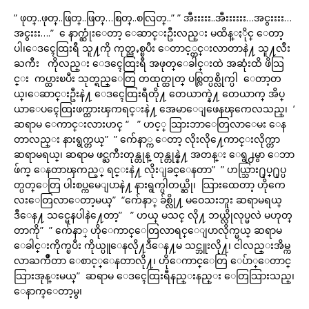
” ဖုတ္..ဖုတ္..ဖြတ္..ဖြတ္…စြတ္..စလြတ္..” ” အီးးးးး..အီးးးးးး…အငွးးးး…
အငွးးး….” ေနာက္ဆုံးေတာ့ ေဆာင္းဦးလည္း မထိန္ႏိုင္ ေတာ့
ပါ၊ေဒၚေထြးရီ သူ႔ကို ကုတ္ညႇစ္ၿပီး ေတာင့္တင္းလာတာနဲ႔ သူ႔လီး
ႀကီး ကိုလည္း ေဒၚေထြးရီ အဖုတ္ေခါင္းထဲ အဆုံးထိ ဖိသြ
င္း ကပ္ထားၿပီး သုတ္ရည္ေတြ တထုတ္ထုတ္ ပစ္လြတ္ပစ္လိုက္ပါ ေတာ့တ
ယ္၊ေဆာင္းဦးနဲ႔ ေဒၚေထြးရီတို႔ တေယာက္နဲ႔ တေယာက္ အိပ္
ယာေပၚေထြးဖက္ထားၾကရင္းနဲ႔ အေမာေျဖေနၾကေလသည္၊ ”
ဆရာမ ေကာင္းလားဟင္ “ ” ဟင့္ သြားဘာေတြလာေမး ေန
တာလည္း နားရွက္တယ္” ” က်ေနာ္က ေတာ့ လိုးလို႔ေကာင္းလိုက္တာ
ဆရာမရယ္၊ ဆရာမ ဖင္ႀကီးတုန္တုန္ တုန္တုန္နဲ႔ အတန္း ေရွ႕မွာ ေဘာ
ဖ်က္ ေနတာၾကည့္ ရင္းနဲ႔ လိုးျခင္ေနတာ” ” ဟယ္သြား႐ုပ္႐ုပ္ပ
တ္ပတ္ေတြ ပါးစပ္ကမေျပာနဲ႔ နားရွက္ပါတယ္ဆို၊ သြားထေတာ့ ဟိုကေ
လးေတြလာေတာ့မယ္” “က်ေနာ္ ခ်စ္လို႔ မဝေသးဘူး ဆရာမရယ္
ဒီေန႔ သင္မေနပါနဲ႔ေတာ့” ” ဟယ္ မသင္ လို႔ ဘယ္လိုလုပ္မလဲ မဟုတ္
တာကို” ” က်ေနာ္ ဟိုေကာင္ေတြလာရင္ေျပာလိုက္မယ္ ဆရာမ
ေခါင္းကိုက္ၿပီး ကိုယ္ပူေနလို႔ဒီေန႔မ သင္ဘူးလို႔၊ ငါလည္းအိမ္က
လာႀကိဳတာ ေစာင့္ေနတာလို႔၊ ဟိုေကာင္ေတြ ေပ်ာ္ေတာင္
သြားအုန္းမယ္” ဆရာမ ေဒၚေထြးရီနည္းနည္း ေတြသြားသည္၊
ေနာက္ေတာ့မွ၊