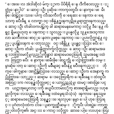
” ေအးေလ အဲဒါဆိုလဲ မ်က္ႏွာက ပိပိရိရိ ေန ၊ဒီကိစၥလည္း ႏူ
တ္လုံေနာ္ဒါပဲ” ေဆာင္းဦး ပုဆိုးေကာက္ဝတ္ၿပီး ေနာက္ေဖး မီး
ဖိုေခ်ာင္တြင္ေသးေပါက္ လီးႀကီးကို ေရေဆး ေၾကာ၊ ေရေ
သာက္ ၿပီးခ်ိန္ ေလာက္မွာ ဝင္းစိန္နဲ႔႐ူၾကည္တို႔ေရာက္လာၾကသည္၊
ေဆာင္းဦး တံခါးဝကပင္ထြက္ ခါ ဆရာမေနမေကာင္းလို႔ ဒီေန႔ က်ဴ
ရွင္ ရွိမယ္မဟုတ္ ေၾကာင္း သူလည္းျပန္မလို႔ သူ႔အေဒၚကား
လာ ႀကိဳတာေစာင့္ေနတာျဖစ္ေၾကာင္းေျပာလိုက္တာနဲ႔ လွ
ည့္ျပန္သြားၾက ေတာ့သည္၊ ဝင္းစိန္တို႔ ျပန္ဆင္းသြား ၿပီး ေ
ဆာင္းဦးက တံခါး ျပန္ပိတ္ကာဂ်က္ခ်လိုက္သည္၊ ေဆာင္းဦး ဆရာမအခ
န္းဘက္သြားမလို႔လွည့္လိုက္ခ်ိန္မွာပဲ ဆရာမေဒၚေထြးရီ သူမအခန္းထဲ
က ထြက္လာ ၿပီး ေနာက္ေဖးမီးဖိုေခ်ာင္ဘက္ကို ေလွ်ာက္သြား၏၊ လမ္း
မွာဆုံေတာ့ ေဆာင္းဦးကို မခ်ိဳမျခင္ ၿပဳံးနဲ႔ ၿပဳံးၾကည့္ရင္း ဘို
က္ေခါက္မနာေအာင္လိမ္ဆြဲသြားေလသည္၊ ေဆာင္းဦးက အေနာက္မွ က
ပ္လိုက္သြားေသာ္လည္း ဆရာမ ေဒၚေထြးရီက ေရခ်ိဳးခန္း ထဲဝင္ၿပီး
အတြင္းက ဂလန႔္ခ်လိုက္သျဖင့္ ေယာင္လည္လည္နဲ႔၊ ထမင္းစားပြဲေပၚ
က ယင္ကာအုပ္စေလာင္းကို ဖယ္ၿပီးဘာမ်ားႏိူက္ စားစရာရွိမလည္းဟုစ
ပ္စုလိုက္ေလသည္၊ ေရခ်ိဳးခန္းထဲမွေရသံသဲ့သဲ့ ၾကားေနရသျဖ
င့္ ဆရာမေဒၚေထြးရီ သန႔္ရွင္းေရးလုပ္ေနမွာ ေပါ့ ဟုေတြးရ
င္း ပုဂံတလုံးထဲက ငါးေျခာက္ဖုတ္ဆီဆမ္း ႏိူက္ၿပီး ပါးစပ္ထဲေကာက္ထ
ည့္ဝါးလိုက္၏၊ အင္းးး ေကာင္းလိုက္တာ ဆားေပါ့ေလးဟုေတြး