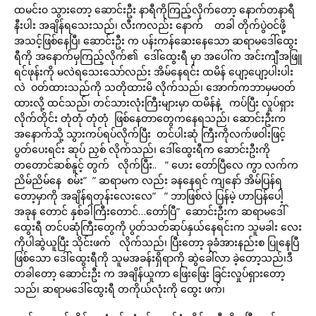
ထမင်း၀ သွားတော့ ဆောင်းဦး နာရီကိုကြည့်လိုက်တော့ နောက်တနာရီ
နီးပါး အချိန်ရသေးသည်၊ လီးကလည်း နောက် တခါ တိုက်ပွဲဝင်ဖို့
အသင့်ဖြစ်နေပြီ၊ ဆောင်းဦး က ပန်းကန်ဆေးနေသော ဆရာမဒေါ်ထွေး
ရီကို အနောက်မှကြည့်လိုက်၏ ဒေါ်ထွေးရီ မှာ အပေါ်က အင်းကျီအဖြူ
ရင်ဖုန်းကို မလဲရသေးသော်လည်း အိမ်နေရင်း ထမိန် ပျော့ပျော့ပါးပါး
လဲ ဝတ်ထားသည်ကို သတိုထားမိ လိုက်သည်၊ အောက်ကဘာမှမဝတ်
ထားလို့ ထင်သည်၊ တင်သားလုံးကြီးများမှာ ထမိန်နဲ့ ကပ်ပြီး လှုပ်ရှား
လိုက်တိုင်း တုံတုံ တုံတုံ ဖြစ်နေတာတွေကနေရသည်၊ ဆောင်းဦးက
အနောက်သို့ သွားကပ်ရပ်လိုက်ပြီး တင်ပါးဆုံ ကြီးကိုလက်ဖဝါးဖြင့်
ပွတ်ပေးရင်း ဆုပ် ညှစ် လိုက်သည်၊ ဒေါ်ထွေးရီက ဆောင်းဦးကို
တတောင်ဆစ်နူင့် တွက် လိုက်ပြီး.. ” ဟေး တော်ပြီလေ ကွာ လက်က
ညိမ်ညိမ်နေ စမ်း” ” ဆရာမက လည်း ခနနေရင် ကျနော် အိမ်ပြန်ရ
တော့မှာကို အချိန်ရတုန်းလေးလေ” ” ဘာဖြစ်လဲ ပြန်မဲ့ ဟာပြန်ပေါ့
အခုန တောင် နှစ်ခါကြီးတောင်…တော်ပြီ” ဆောင်းဦးက ဆရာမဒေါ်
ထွေးရီ တင်ပဆုံကြီးတွေကို ပွတ်သတ်ဆုပ်နှယ်နေရင်းက သူမခါး လေး
ကိုပါဆွဲယူပြီး သိုင်းဖက် လိုက်သည်၊ ပြီးတော့ ခုခံအားနည်းစ ပြုနေပြီ
ဖြစ်သော ဒေါ်ထွေးရီကို သူမအခန်းရှိရာကို ဆွဲခေါ်လာ ခဲ့တော့သည်၊ဒီ
တခါတော့ ဆောင်းဦး က အချိန်ယူကာ ဖြေးဖြေး ခြင်းလှုပ်ရှားတော့
သည်၊ ဆရာမဒေါ်ထွေးရီ တကိုယ်လုံးကို ထွေး ဖက်၊