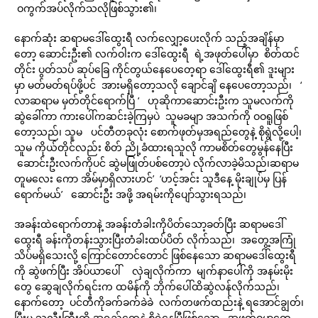
ဝကွက်အပ်လိုက်သလိုဖြစ်သွား၏၊
နောက်ဆုံး ဆရာမဒေါ်ထွေးရီ လက်လျှော့ပေးလိုက် သည့်အချိန်မှာ
တော့ ဆောင်းဦး၏ လက်ဝါးက ဒေါ်ထွေးရီ ရဲ့အဖုတ်ပေါ်မှာ စိတ်ထင်
တိုင်း ပွတ်သပ် ဆုပ်ခြေ ကိုင်တွယ်နေပေတေ့ရာ ဒေါ်ထွေးရီ၏ ဒူးများ
မှာ မတ်မတ်ရပ်ဖို့ပင် အားမရှိတော့သလို ချောင်ချိ နေပေတော့သည်၊ ‘
လာဆရာမ မှတ်တိုင်ရောက်ပြီ ‘ ဟုဆိုကာဆောင်းဦးက သူမလက်ကို
ဆွဲခေါ်ကာ ကားပေါ်ကဆင်းခဲ့ကြမှပဲ သူမခမျာ အသက်ကို ဝဝရူဖြစ်
တော့သည်၊ သူမ ပင်တီတခုလုံး စောက်ဖုတ်မှအရည်တွေနဲ့ စိုရွဲလို့ပေါ့၊
သူမ ကိုယ်တိုင်လည်း စိတ် ညို့ခံထားရသူလို ကာမစိတ်တွေမွန်နေပြီး
ဆောင်းဦးလက်ကိုပင် ဆွဲမဖြုတ်ပစ်တော့ပဲ လိုက်လာခဲ့မိသည်၊ဆရာမ
တူမလေး ကော အိမ်မှာရှိလားဟင်’ ‘ဟင့်အင်း သူဒီနေ့ မိုးချုပ်မှ ပြန်
ရောက်မယ်’ ဆောင်းဦး အဖို့ အရမ်းကိုပျော်သွားရသည်၊
အခန်းထဲရောက်တာနဲ့ အခန်းတံခါးကိုပိတ်သော့ခတ်ပြီး ဆရာမဒေါ်
ထွေးရီ ခန်းကိုတန်းသွားပြီးတံခါးထပ်ပိတ် လိုက်သည်၊ အတွေ့အကြုံ
သိပ်မရှိသေးလို့ ကြောင်တောင်တောင် ဖြစ်နေသော ဆရာမဒေါ်ထွေးရီ
ကို ဆွဲဖက်ပြီး အိပ်ယာပေါ် လှဲချလိုက်ကာ မျက်နာပေါ်ကို အနမ်းမိုး
တွေ ဆွေချလိုက်ရင်းက ထမိန်ကို ဘိုက်ပေါ်ထိဆွဲလန်လိုက်သည်၊
နောက်တော့ ပင်တီကိုခက်ခက်ခဲခဲ လက်တဖက်ထည်းနဲ့ ရအောင်ချွတ်၊
ပြီးမှ သူ့လီးကြီးကို အရည်တွေနဲ့ စိုရွဲနေပြီဖြစ်သော အဖုတ်ဝမှာတေ့