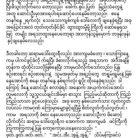
ပြီးဖိသွင်းလိုက်လေ တော့သည်၊ ဖေါက်..စွပ်..ပြွတ် မြည်သံတွေနဲ့
အတူ ဆောင်းဦးမှာအားရပါးရဆောင့်ပေးနေမိတော့သည်၊ စနေ
တနင်္ဂနွေ ၂ရက်လုံး သေးသေးကျစ်ကျစ် ဒေါ်လေးကို ချနေခဲ့ရပြီး အခု
အပြောင်းအလဲ တုတ်တုတ်ခိုင်ခိုင် ထွားထွားမို့မို့ ကြီးကို ဆော်နေရသ
ဖြင့် တမျိုး အရသာထူးနေပေတော့ရာ အားကုန်သွန်မှောက် တဖုန်းဖုန်း
နှင့်ချနေမိလေသည်၊
ဒီတခါတော့ ဆရာမဒေါ်ထွေးရီလည်း အားကျမခံတော့ ၊ သောကြာနေ့
ကမှ ပါကင်ဖွင့်ခံလို က်ရပြီး ခံစားလိုက်ရသည့် အရသာက အဲဒီအချိန်
တုန်းက ထုံထိုင်းသလိုဖြစ်နေပြီး ဘာမှမသိလိုက်သော်လည်း၊ ပြန်
စဉ်းစားရင်း စဉ်းစားရင်းနဲ့ သူမအဖုတ်မှ အရည်တွေ တရွမ်းရွမ်းနဲ့ ဖြစ်
နေအောင်ကို စနေ၊ တနင်္ဂနွေ နှစ်ရက်လုံး ရွပိုး ထိုးနေခဲ့ရသည်၊ ဒါ
ကြောင့် ဒီနေ့ ဆောင်းဦး စလာခဲ့ရင် အနှောက် အယှက်ကင်းအောင်၊
တူမလေးကို သူ့သူငယ်ချင်းအိမ်မှာ စာသွား ကြည့်မယ်ဆိုတာကို ကြည်
ကြည်သာသာ ခွင့်ပေးခဲ့သည်၊ အခု တော့ နှစ်ယောက်သား လွတ်လွတ်
လပ်လပ် ကာမဂုဏ် ကြောမှာမျှောခွင့်ရပြီမို့ စိတ်လွတ်ကိုယ်လွတ်ပင် ၊
ကာမ အရသာကို ခံစား နေပေတော့သည်၊ ဆောင်းဦးက ဖိဆောင့်
လိုက်တိုင်း ဆရာမ ဒေါ်ထွေးရီက အောက်က အားကျမခံ ဖင်ကြီးကို
ကြွကာကြွကာနဲ့ ပြန် ကော့ကော့ပေးနေလေသည်၊ ”
ဖုတ်..ဖွတ်..ဖတ်..ဖတ်..” ” အင်း..အီး..အွန့်..အွန့်..” သိပ်မကြာခင်ပဲ