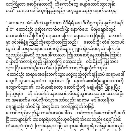
လာကြိုတာ စောင့်နေတာလို့၊ ဟိုကောင်တွေ ပျော်တောင်သွားအုန်း
မယ်” ဆရာမ ဒေါ်ထွေးရီနည်းနည်း တွေသွားသည်၊ နောက်တော့မှ၊
” အေးလေ အဲဒါဆိုလဲ မျက်နှာက ပိပိရိရိ နေ ၊ဒီကိစ္စလည်း နူတ်လုံနော်
ဒါပဲ” ဆောင်းဦး ပုဆိုးကောက်ဝတ်ပြီး နောက်ဖေး မီးဖိုချောင်တွင်
သေးပေါက် လီးကြီးကို ရေဆေး ကြော၊ ရေသောက် ပြီးချိန် လောက်
မှာ ဝင်းစိန်နဲ့ရူကြည်တို့ရောက်လာကြသည်၊ ဆောင်းဦး တံခါးဝကပင်
ထွက် ခါ ဆရာမနေမကောင်းလို့ ဒီနေ့ ကျူရှင် ရှိမယ်မဟုတ် ကြောင်း
သူလည်းပြန်မလို့ သူ့အဒေါ်ကားလာ ကြိုတာစောင့်နေတာဖြစ်ကြောင်း
ပြောလိုက်တာနဲ့ လှည့်ပြန်သွားကြ တော့သည်၊ ဝင်းစိန်တို့ ပြန်ဆင်း
သွား ပြီး ဆောင်းဦးက တံခါး ပြန်ပိတ်ကာဂျက်ချလိုက်သည်၊
ဆောင်းဦး ဆရာမအခန်းဘက်သွားမလို့လှည့်လိုက်ချိန်မှာပဲ ဆရာမဒေါ်
ထွေးရီ သူမအခန်းထဲက ထွက်လာ ပြီး နောက်ဖေးမီးဖိုချောင်ဘက်ကို
လျှောက်သွား၏၊ လမ်းမှာဆုံတော့ ဆောင်းဦးကို မချိုမခြင် ပြုံးနဲ့ ပြုံး
ကြည့်ရင်း ဘို က်ခေါက်မနာအောင်လိမ်ဆွဲသွားလေသည်၊ ဆောင်းဦး
က အနောက်မှ ကပ်လိုက်သွားသော်လည်း ဆရာမ ဒေါ်ထွေးရီက
ရေချိုးခန်း ထဲဝင်ပြီး အတွင်းက ဂလန့်ချလိုက်သဖြင့်
ယောင်လည်လည်နဲ့၊ ထမင်းစားပွဲပေါ်က ယင်ကာအုပ်စလောင်းကို ဖယ်
ပြီးဘာများနိူက် စားစရာရှိမလည်းဟုစပ်စုလိုက်လေသည်၊ ရေချိုးခန်း
ထဲမှရေသံသဲ့သဲ့ ကြားနေရသဖြင့် ဆရာမဒေါ်ထွေးရီ သန့်ရှင်းရေးလုပ်