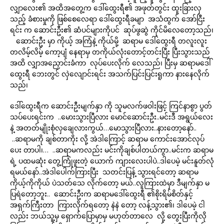
လျှာလေး၏ အထိအတွေ့က ဒေါ်ထွေးရီ၏ အဖုတ်တွင်း ထူးခြားလှ
သည့် ခံစားမှုကို ဖြစ်စေလေရာ ဒေါ်ထွေးရီခမျာ အသံထွက် အော်ငြီး
ရင်း က ဆောင်းဦး၏ ဆံပင်များကိုပင် ဆုပ်ဖွဆွဲ ကိုင်မိလေတော့သည်၊
ဆောင်းဦး မှာ ကိုယ့် အကြံနဲ့ ကိုယ်မို့ ဆရာမ ဒေါ်ထွေးရီ တလူးလူး
တလိမ့်လိမ့် ကော့ပျံ နေရာမှ တကိုယ်လုံးတောင့်တင်းပြီး ပြီးသွားသည်
အထိ လျှာအညှောင်းခံကာ လုပ်ပေးလိုက် လေသည်၊ ပြီးမှ ဆရာမဒေါ်
ထွေးရီ ဘေးတွင် လှဲလျောင်းရင်း အသက်ပြင်းပြင်းရူကာ နားနေလိုက်
သည်၊
ဒေါ်ထွေးရီက ဆောင်းဦးမျက်နှာ ကို သူမလက်ဖဝါးဖြင့် ကြင်နာစွာ ပွတ်
သပ်ပေးရင်းက ..မေားသွားပြီလား မောင်ဆောင်းဦး..မင်းဒီ အရွယ်လေး
နဲ့ အတတ်မျိုးစုံလှချေလားကွယ်…မောသွားပြီလား..နားတော့နော်..
..ဆရာမကို ချစ်တာကိုး လို့ အဲဒါကြောင့် ဆရာမ ကောင်းအောင်လုပ်
ပေး တာပါ၊… ..ဆရာမကလည်း မင်းကိုချစ်ပါတယ်ကွာ..မင်းက ဆရာမ
ရဲ့ ပထမဆုံး တွေ့ကြုံဖူးတဲ့ ယောက် ကျားလေးပါပဲ..ဒါပေမဲ့ မင်းနူတ်လုံ
ရမယ်နော်..အဲဒါပေါက်ကြားပြီး သတင်းပြန့် သွားရင်တော့ ဆရာမ
ကိုယ့်ကိုကိုယ် ပဲသတ်သေ လိုက်တော့ မယ်..လူကြားထဲမှာ ဒီမျက်နှာ မ
ပြရဲတော့ဘူး.. ဆောင်းဦးက ဆရာမဒေါ်ထွေးရီ ၏စိုးရိမ်စိတ်နှင့်
အရှက်ကြီးတာ ကြားလိုက်ရတော့ နဲနဲ တော့ လန့်သွား၏၊ ဒါပေမဲ့ ငါ
လည်း ဘယ်သူ့မှ ရှောက်ပြောမှာမှ မဟုတ်တာလေ လို့ တွေးပြီးကိုလို