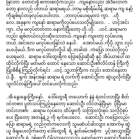
ခြင်တာ တောင်းဖို့ စကားစလိုက်သည်၊ ..ကျနော်လည်း အဲဒီလောက်
တော့ နားလည် ပါတယ် ဆရာမရယ်..ဘာမှ မစိုးရိမ်ပါနဲ့..ဆရာမ ကျ နော့်
ကိုချစ်ရင်တခုလုပ်ပေးပါလား.. ..ဘာလုပ်ပေးရမှာလဲ ကွာ.. ..ဟို
လေ..အခုနက ကျနော် ဆရာမကိုလုပ်ပေးသလိုမျိုးလေ.. .. ဟင့်အင်း
ကွာ.. ငါမှ မလုပ်တတ်တာ..နောက်ပြီးတော့ ဟို..ဟို.. ..ဟင်..ဆရာမက
လည်း ချစ်တယ်လည်းဆိုသေးတယ်..ကျနော် ကျတော့ လုပ်ပေးရ
တယ်..အင်းလေ မလုပ်ပေးခြင်လဲ နေပါ.. ..အောင်မယ်..ကိုပို..သွား..လုပ်
ပေးပါ့မယ်..ဒီက မလုပ်တတ်လို့ပါ ဆို..တခါထဲ ..ကဲပြော ဘယ်လိုလုပ်
ပေးရမလဲ.. ဆရာမ ဒေါ်ထွေးရီက ပြောပြောဆိုဆို နှင့် အိပ်ယာပေါ် ထ
ထိုင်လိုက်ပြီး မတ်မတ် ထောင် နေသော ဆောင်းဦး၏လိင်တန် ကြီးကို
ပြုံးစိစိနဲ့ ကြည့်လိုက်ရင်း ..ဟင့်..သူ့ဟာကြီးက လည်း ထောင်နေတာ
ပဲ..ခွီ.. ရှက် အန်းအန်း ဆရာမ ရဲ့လက်ကို ဆောင်းဦးက ဆွဲယူလိုက်ပြီး
သူလိင်တန်ကြီးပေါ် တင်ပေးလိုက်သည်၊
..အိ.နွေးနွေးကြီးနော်.. ဒေါ်ထွေးရီ တယောက် နဲနဲ ရဲတင်းလာပြီး စိတ်
ဝင်တစား ပွတ်သပ်ကြည့်နေတော့ ဆောင်းဦး လိင်တန်ပြီးမှာ ပိုပြီးမာ
တင်းလာ၏၊ ..ဆရာမ လုပ်လေ ထိပ်ဖူးကို သကြားလုံးစုပ် သလိုငုံစုပ်
ပေး ပြီးတော့ အတန်နဲ့ ဥ ကို ရက်ပေးလေ.. ဆောင်းဦး ကပြောလည်း
ပြော ဆရာမရဲ့ လည်ဂုတ်ကလေးကို သူမဆံပင်ဖါးလျား အောက်မှ ဆွဲ
ယူ ဖိချပေးလိုက်တော့ ဒေါ်ထွေးရီ ရဲ့ နူတ်ခမ်းအစုံက ပွင့်အာသွားပြီး
ဆောင်းဦး ရဲ့ ဒစ်ဖူးကို ငုံမိသွားလေသည်၊ နောက်တော့ ဆောင်းဦးပြော