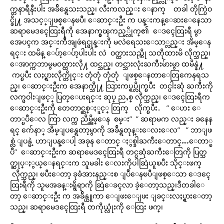
က္တနာရီနီးပါး အခ်ိန္ရေသးသည္၊ လီးကလည္း ေနာက္ တခါ တိုက္ပြဲဝ
င္ဖို႔ အသင့္ျဖစ္ေနၿပီ၊ ေဆာင္းဦး က ပန္းကန္ေဆးေနေသာ
ဆရာမေဒၚေထြးရီကို အေနာက္မွၾကည့္လိုက္၏ ေဒၚေထြးရီ မွာ
အေပၚက အင္းက်ီအျဖဴရင္ဖုန္းကို မလဲရေသးေသာ္လည္း အိမ္ေန
ရင္း ထမိန္ ေပ်ာ့ေပ်ာ့ပါးပါး လဲ ဝတ္ထားသည္ကို သတိုထားမိ လိုက္သည္၊
ေအာက္ကဘာမွမဝတ္ထားလို႔ ထင္သည္၊ တင္သားလုံးႀကီးမ်ားမွာ ထမိန္နဲ႔
ကပ္ၿပီး လႈပ္ရွားလိုက္တိုင္း တုံတုံ တုံတုံ ျဖစ္ေနတာေတြကေနရသ
ည္၊ ေဆာင္းဦးက အေနာက္သို႔ သြားကပ္ရပ္လိုက္ၿပီး တင္ပါးဆုံ ႀကီးကို
လက္ဖဝါးျဖင့္ ပြတ္ေပးရင္း ဆုပ္ ညႇစ္ လိုက္သည္၊ ေဒၚေထြးရီက
ေဆာင္းဦးကို တေတာင္ဆစ္ႏူင့္ တြက္ လိုက္ၿပီး.. ” ေဟး ေ
တာ္ၿပီေလ ကြာ လက္က ညိမ္ညိမ္ေန စမ္း” ” ဆရာမက လည္း ခနေန
ရင္ က်ေနာ္ အိမ္ျပန္ရေတာ့မွာကို အခ်ိန္ရတုန္းေလးေလ” ” ဘာျဖ
စ္လဲ ျပန္မဲ့ ဟာျပန္ေပါ့ အခုန ေတာင္ ႏွစ္ခါႀကီးေတာင္…ေတာ္ၿ
ပီ” ေဆာင္းဦးက ဆရာမေဒၚေထြးရီ တင္ပဆုံႀကီးေတြကို ပြတ္သ
တ္ဆုပ္ႏွယ္ေနရင္းက သူမခါး ေလးကိုပါဆြဲယူၿပီး သိုင္းဖက္
လိုက္သည္၊ ၿပီးေတာ့ ခုခံအားနည္းစ ျပဳေနၿပီျဖစ္ေသာ ေဒၚေ
ထြးရီကို သူမအခန္းရွိရာကို ဆြဲေခၚလာ ခဲ့ေတာ့သည္၊ဒီတခါေ
တာ့ ေဆာင္းဦး က အခ်ိန္ယူကာ ေျဖးေျဖး ျခင္းလႈပ္ရွားေတာ့
သည္၊ ဆရာမေဒၚေထြးရီ တကိုယ္လုံးကို ေထြး ဖက္၊