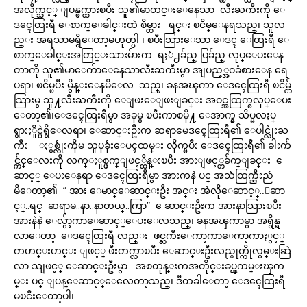
အလိုက္သင့္ ျပန္ဖက္ထားၿပီး သူ၏မာတင္းေနေသာ လီးႀကီးကို ေ
ဒၚေထြးရီ ေစာက္ေခါင္းထဲ စိမ္ထား ရင္း ၿငိမ္ေနရသည္၊ သူလ
ည္း အရသာမရွိေတာ့မဟုတ္ပါ ၊ ၿပီးသြားေသာ ေဒၚ ေထြးရီ ေ
စာက္ေခါင္းအတြင္းသားမ်ားက ရႈံ႕ခ်ည္ ပြခ်ည္ လုပ္ေပးေန
တာကို သူ၏မာေက်ာေနေသာလီးႀကီးမွာ အျပည့္အဝခံစားေန ရေ
ပရာ၊ ၿငိမ္ၿပီး မွိန္းေနမိေလ သည္၊ ခနအၾကာ ေဒၚေထြးရီ ၿငိမ္က်
သြားမွ သူ႔လီးႀကီးကို ေျဖးေျဖးျခင္း အဝင္အထြက္စလုပ္ေပး
ေတာ့၏၊ေဒၚေထြးရီမွာ အခုမွ ၿပီးကာစမို႔ ေအာက္မွ သိပ္မလႈပ္
ရွားႏိူင္ပဲရွိေလရာ၊ ေဆာင္းဦးက ဆရာမေဒၚေထြးရီ၏ ေပါင္လုံးႀ
ကီး ႏွစ္လုံးကိုမ သူပုခုံးေပၚထမ္း လိုက္ၿပီး ေဒၚေထြးရီ၏ ခါးက်
င္က်င္ေလးကို လက္ႏူစ္ဖက္ျဖင့္ထိန္းၿပီး အားျဖင့္တခ်က္ျခင္း ေ
ဆာင့္ ေပးေနရာ ေဒၚေထြးရီမွာ အားကနဲ ပင္ အသံထြက္ညီးညဴ
မိေတာ့၏ ” အား ေမာင္ေဆာင္းဦး အင္း အဲလိုေဆာင့္..ေဆာ
င့္..ရင္ ဆရာမ..နာ..နာတယ္..ကြာ” ေဆာင္းဦးက အားနာသြားၿပီး
အားနဲနဲ ေလွ်ာ့ကာေဆာင့္ေပးေလသည္၊ ခနအၾကာမွာ အရွိန္ရ
လာေတာ့ ေဒၚေထြးရီ လည္း ဖင္ႀကီးေကာ့ကာေကာ့ကာႏွင့္
တဟင္းဟင္း ျဖင့္ ဖီးတက္လာၿပီး ေဆာင္းဦးလည္ဂုတ္ကိုလွမ္းဆြဲ
လာ သျဖင့္ ေဆာင္းဦးမွာ အစတုန္းကအတိုင္းခပ္ၾကမ္းၾက
မ္း ပင္ ျပန္ေဆာင့္ေလေတာ့သည္၊ ဒီတခါေတာ့ ေဒၚေထြးရီ
မၿငီးေတာ့ပါ၊