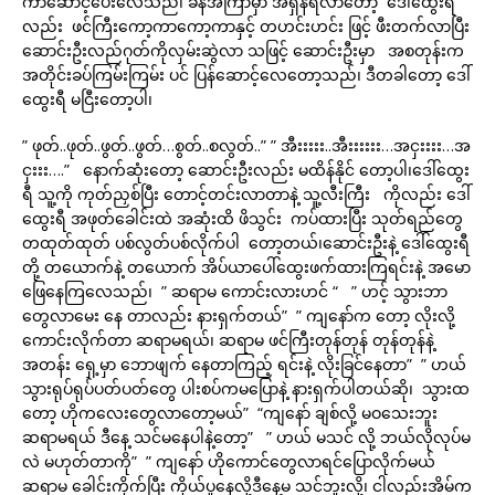
ကာဆောင့်ပေးလေသည်၊ ခနအကြာမှာ အရှိန်ရလာတော့ ဒေါ်ထွေးရီ
လည်း ဖင်ကြီးကော့ကာကော့ကာနှင့် တဟင်းဟင်း ဖြင့် ဖီးတက်လာပြီး
ဆောင်းဦးလည်ဂုတ်ကိုလှမ်းဆွဲလာ သဖြင့် ဆောင်းဦးမှာ အစတုန်းက
အတိုင်းခပ်ကြမ်းကြမ်း ပင် ပြန်ဆောင့်လေတော့သည်၊ ဒီတခါတော့ ဒေါ်
ထွေးရီ မငြီးတော့ပါ၊
” ဖုတ်..ဖုတ်..ဖွတ်..ဖွတ်…စွတ်..စလွတ်..” ” အီးးးးး..အီးးးးးး…အငှးးးး…အ
ငှးးး….” နောက်ဆုံးတော့ ဆောင်းဦးလည်း မထိန်နိုင် တော့ပါ၊ဒေါ်ထွေး
ရီ သူ့ကို ကုတ်ညှစ်ပြီး တောင့်တင်းလာတာနဲ့ သူ့လီးကြီး ကိုလည်း ဒေါ်
ထွေးရီ အဖုတ်ခေါင်းထဲ အဆုံးထိ ဖိသွင်း ကပ်ထားပြီး သုတ်ရည်တွေ
တထုတ်ထုတ် ပစ်လွတ်ပစ်လိုက်ပါ တော့တယ်၊ဆောင်းဦးနဲ့ ဒေါ်ထွေးရီ
တို့ တယောက်နဲ့ တယောက် အိပ်ယာပေါ်ထွေးဖက်ထားကြရင်းနဲ့ အမော
ဖြေနေကြလေသည်၊ ” ဆရာမ ကောင်းလားဟင် “ ” ဟင့် သွားဘာ
တွေလာမေး နေ တာလည်း နားရှက်တယ်” ” ကျနော်က တော့ လိုးလို့
ကောင်းလိုက်တာ ဆရာမရယ်၊ ဆရာမ ဖင်ကြီးတုန်တုန် တုန်တုန်နဲ့
အတန်း ရှေ့မှာ ဘောဖျက် နေတာကြည့် ရင်းနဲ့ လိုးခြင်နေတာ” ” ဟယ်
သွားရုပ်ရုပ်ပတ်ပတ်တွေ ပါးစပ်ကမပြောနဲ့ နားရှက်ပါတယ်ဆို၊ သွားထ
တော့ ဟိုကလေးတွေလာတော့မယ်” “ကျနော် ချစ်လို့ မဝသေးဘူး
ဆရာမရယ် ဒီနေ့ သင်မနေပါနဲ့တော့” ” ဟယ် မသင် လို့ ဘယ်လိုလုပ်မ
လဲ မဟုတ်တာကို” ” ကျနော် ဟိုကောင်တွေလာရင်ပြောလိုက်မယ်
ဆရာမ ခေါင်းကိုက်ပြီး ကိုယ်ပူနေလို့ဒီနေ့မ သင်ဘူးလို့၊ ငါလည်းအိမ်က