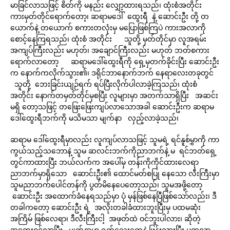
မာခြင်လာသဖြင့် စိတ်ကို မနည်း လျှော့ထားရသည်၊ ထုံးစံအတိုင်း
ကားမှတ်တိုင်ရောက်တော့၊ ဆရာမဒေါ် ထွေးရီ နဲ့ ဆောင်းဦး တို့ တ
ယောက်နဲ့ တယောက် စကားတလုံးမှ မပြောဖြစ်ကြပဲ ကားအလာကို
စောင့်နေကြရသည်၊ ထုံးစံ အတိုင်း သူတို့ မှတ်တိုင်မှာ လူအရမ်း
အကျပ်ကြီးလည်း မဟုတ်၊ အချောင်ကြီးလည်း မဟုတ် ဘတ်စကား
ရောက်လာတော့ ဆရာမဒေါ်ထွေးရီကို ရှေ့မှတက်ခိုင်းပြီး ဆောင်းဦး
က နောက်ကလိုက်သွား၏၊ ဒရိုင်ဘာနောက်ဘက် နေရာလေးတခုတွင်
သူတို့ ဘေးခြင်းယျဉ်ရက် ရပ်ပြီးလိုက်ပါလာခဲ့ကြသည်၊ ထုံးစံ
အတိုင်း နောက်တမှတ်တိုင်မှစပြီး လူများမှာ အတက်သာရှိပြီး အဆင်း
မရှိ တော့သဖြင့် တဖြေးဖြေးကျပ်လာသောအခါ ဆောင်းဦးက ဆရာမ
ဒေါ်ထွေးရီဘက်ကို မသိမသာ မျက်နာ လှည့်လာခဲ့သည်၊
ဆရာမ ဒေါ်ထွေးရီမှာလည်း လူကျပ်လာသဖြင့် သူမရဲ့ ရင်နူစ်မွှာကို ကာ
ကွယ်သည့်သဘောနဲ့ သူမ ဆလင်းဘက်ကိုညာဘက်နဲ့ မ ရင်ဘတ်ရှေ့
တွင်ကာထားပြီး ဘယ်လက်က အပေါ်မှ တန်းကိုကိုင်ထားလေရာ
ညာဘက်မှာရှိသော ဆောင်းဦး၏ ထောင်မတ်စပြု နေသော လီးကြီးမှာ
သူမညာဘက်ပေါင်တန်ကို ပွတ်မိနေပေတော့သည်၊ သူမအဖို့တော့
ဆောင်းဦး အထောက်ခံနေရသည်မှာ ပုံ မှန်ဖြစ်နေပြီဖြစ်သော်လည်း၊ ဒီ
တခါကတော့ ဆောင်းဦး ရဲ့ အလိုးတခါခံထားဘူးပြီးမှ ပထမဆုံး
အကြိမ် ဖြစ်လေရာ၊ ဒီလီးကြီးငါ့ အဖုတ်ထဲ ဝင်ဘူးပါလား၊ ဆိုတဲ့
အတွေးဝင်လာပြီး မျက်နှာမှာ ရှက်သွေးတွေနဲ့ ဖြန်းသွားပြီး ပူထူလာ