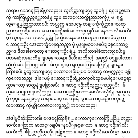
ဆရာမ ေဒၚေထြးရီမွာလည္း လူက်ပ္လာသျဖင့္ သူမရဲ႕ ရင္ႏူစ္မႊာ
ကို ကာကြယ္သည့္သေဘာနဲ႔ သူမ ဆလင္းဘက္ကိုညာဘက္နဲ႔ မ ရင္ဘ
တ္ေရွ႕တြင္ကာထားၿပီး ဘယ္လက္က အေပၚမွ တန္းကိုကိုင္ထားေလရာ
ညာဘက္မွာရွိေသာ ေဆာင္းဦး၏ ေထာင္မတ္စျပဳ ေနေသာ လီးႀကီး
မွာ သူမညာဘက္ေပါင္တန္ကို ပြတ္မိေနေပေတာ့သည္၊ သူမအဖို႔ေတာ့
ေဆာင္းဦး အေထာက္ခံေနရသည္မွာ ပုံ မွန္ျဖစ္ေနၿပီျဖစ္ေသာ္လ
ည္း၊ ဒီတခါကေတာ့ ေဆာင္းဦး ရဲ႕ အလိုးတခါခံထားဘူးၿပီးမွ
ပထမဆုံးအႀကိမ္ ျဖစ္ေလရာ၊ ဒီလီးႀကီးငါ့ အဖုတ္ထဲ ဝင္ဘူးပါလား၊
ဆိုတဲ့ အေတြးဝင္လာၿပီး မ်က္ႏွာမွာ ရွက္ေသြးေတြနဲ႔ ျဖန္း
သြားၿပီး ပူထူလာသျဖင့္ ေဆာင္းဦးမျမင္ ေအာင္ တဖက္လွည့္ ပစ္လို
က္ေလသည္၊ ဒါေပမဲ့ ေဆာင္းဦးရဲ႕လက္ဖဝါးသူမေပါင္ေပၚေရာ
က္လာေတာ့ ဆတ္ကနဲျဖစ္သြားၿပီး ေဆာင္းဦးကိုလွည့္ၾကည့္ၿပီး မ်
က္ေမွာင္ကုတ္ျပလိုက္သည္၊ ေဆာင္းဦးမွာဘာမွမသိသလိုနဲ႔ အူတူတူ
ပုံ လုပ္ေနသျဖင့္ ဆရာမေဒၚ ေထြးရီ မွာေဆာင္းဦးလက္နဲ႔ေ
ဝးေအာင္ ကိုယ္ကိုတေစာင္းလွည့္လိုက္ေလသည္၊
အဲဒါမွပိုဆိုးသြား၏၊ ေဒၚေထြးရီရဲ႕ ေကာက္ေကာက္စြံ႕စြံ႕ တင္သား
ႀကီးေတြက မာတင္းစျပဳေနၿပီျဖစ္ေသာ ေဆာင္းဦး၏လီး
ႀကီးကို ဖိပြတ္ဆြဲလိုက္သလိုျဖစ္သြားကာ ေဆာင္းဦးလီးႀကီးမွာ အတ