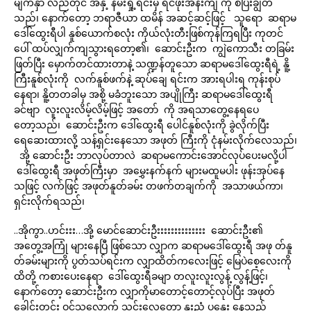
မျက်နှာ လည်တိုင် အနှံ့ နမ်းရှုံ့ရင်းမှ ရင်ဖုံးအိန်းကျီ ကို စပြီးချွတ်
သည်၊ နောက်တော့ ဘရာဇီယာ ထမိန် အဆင့်ဆင့်ဖြင့် သူရော ဆရာမ
ဒေါ်ထွေးရီပါ နူစ်ယောက်စလုံး ကိုယ်လုံးတီးဖြစ်ကုန်ကြရပြီး ကုတင်
ပေါ် ထပ်လျှက်ကျသွားရတော့၏၊ ဆောင်းဦးက ကျွဲကောသီး တခြမ်း
ဖြတ်ပြီး မှောက်တင်ထားတာနဲ့ သဏ္ဍန်တူသော ဆရာမဒေါ်ထွေးရီရဲ့ နိူ့
ကြီးနူစ်လုံးကို လက်နူစ်ဖက်နဲ့ ဆုပ်ချေ ရင်းက အားရပါးရ ကုန်းစုပ်
နေရာ၊ နိူ့တတခါမှ အစို့ မခံဘူးသော အပျိုကြီး ဆရာမဒေါ်ထွေးရီ
ခင်ဗျာ လူးလူးလိမ့်လိမ့်ဖြင့် အတော် ကို အရသာတွေ့နေရပေ
တော့သည်၊ ဆောင်းဦးက ဒေါ်ထွေးရီ ပေါင်နူစ်လုံးကို ခွဲလိုက်ပြီး
ရေဆေးထားလို့ သန့်ရှင်းနေသော အဖုတ် ကြီးကို ငုံနမ်းလိုက်လေသည်၊
အို့ ဆောင်းဦး ဘာလုပ်တာလဲ ဆရာမကောင်းအောင်လုပ်ပေးမလို့ပါ
ဒေါ်ထွေးရီ အဖုတ်ကြီးမှာ အမွှေးနက်နက် များမထူမပါး ဖုန်းအုပ်နေ
သဖြင့် လက်ဖြင့် အဖုတ်နူတ်ခမ်း တဖက်တချက်ကို အသာဖယ်ကာ၊
ရှင်းလိုက်ရသည်၊
..အိုကွာ..ဟင်းးး…အို့ မောင်ဆောင်းဦးးးးးးးးးးးးးး ဆောင်းဦး၏
အတွေ့အကြုံ များနေပြီ ဖြစ်သော လျှာက ဆရာမဒေါ်ထွေးရီ အဖု တ်နူ
တ်ခမ်းများကို ပွတ်သပ်ရင်းက လျှာထိတ်ကလေးဖြင့် မြေပဲစေ့လေးကို
ထိတို့ ကစားပေးနေရာ ဒေါ်ထွေးရီခမျာ တလူးလူးလွန့် လွန့်ဖြင့်၊
နောက်တော့ ဆောင်းဦးက လျှာကိုမာတောင့်တောင့်လုပ်ပြီး အဖုတ်
ခေါင်းတွင်း ဝင်သလောက် သွင်းလေတော့ နူးညံ့ ပူနွေး နေသည့်