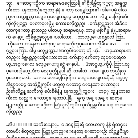
ဘူး.. ေဆာင္းဦးက ဆရာမေဒၚေထြးရီ ၏စိုးရိမ္စိတ္ႏွင့္ အရွက္ႀ
ကီးတာ ၾကားလိုက္ရေတာ့ နဲနဲ ေတာ့ လန႔္သြား၏၊ ဒါေပမဲ့ ငါလ
ည္း ဘယ္သူ႔မွ ေရွာက္ေျပာမွာမွ မဟုတ္တာေလ လို႔ ေတြးၿပီး
ကိုလိုျခင္တာ ေတာင္းဖို႔ စကားစလိုက္သည္၊ ..က်ေနာ္လည္း အဲဒီေ
လာက္ေတာ့ နားလည္ ပါတယ္ ဆရာမရယ္..ဘာမွ မစိုးရိမ္ပါနဲ႔..ဆရာမ
က် ေနာ့္ ကိုခ်စ္ရင္တခုလုပ္ေပးပါလား.. ..ဘာလုပ္ေပးရမွာလဲ ကြာ..
..ဟိုေလ..အခုနက က်ေနာ္ ဆရာမကိုလုပ္ေပးသလိုမ်ိဳးေလ.. .. ဟ
င့္အင္းကြာ.. ငါမွ မလုပ္တတ္တာ..ေနာက္ၿပီးေတာ့ ဟို..ဟို.. ..ဟင္..ဆရာမက
လည္း ခ်စ္တယ္လည္းဆိုေသးတယ္..က်ေနာ္ က်ေတာ့ လုပ္ေပးရတ
ယ္..အင္းေလ မလုပ္ေပးျခင္လဲ ေနပါ.. ..ေအာင္မယ္..ကိုပို..သြား..လု
ပ္ေပးပါ့မယ္..ဒီက မလုပ္တတ္လို႔ပါ ဆို..တခါထဲ ..ကဲေျပာ ဘယ္လိုလု
ပ္ေပးရမလဲ.. ဆရာမ ေဒၚေထြးရီက ေျပာေျပာဆိုဆို ႏွင့္
အိပ္ယာေပၚ ထထိုင္လိုက္ၿပီး မတ္မတ္ ေထာင္ ေနေသာ ေဆာင္း
ဦး၏လိင္တန္ ႀကီးကို ၿပဳံးစိစိနဲ႔ ၾကည့္လိုက္ရင္း ..ဟင့္..သူ႔ဟာႀ
ကီးက လည္း ေထာင္ေနတာပဲ..ခြီ.. ရွက္ အန္းအန္း ဆရာမ
ရဲ႕လက္ကို ေဆာင္းဦးက ဆြဲယူလိုက္ၿပီး သူလိင္တန္ႀကီးေပၚ တင္ေပး
လိုက္သည္၊
..အိ.ေႏြးေႏြးႀကီးေနာ္.. ေဒၚေထြးရီ တေယာက္ နဲနဲ ရဲတင္း
လာၿပီး စိတ္ဝင္တစား ပြတ္သပ္ၾကည့္ေနေတာ့ ေဆာင္းဦး လိင္တန္ၿပီးမွာ
ပိုၿပီးမာတင္းလာ၏၊ ..ဆရာမ လုပ္ေလ ထိပ္ဖူးကို သၾကားလုံးစုပ္