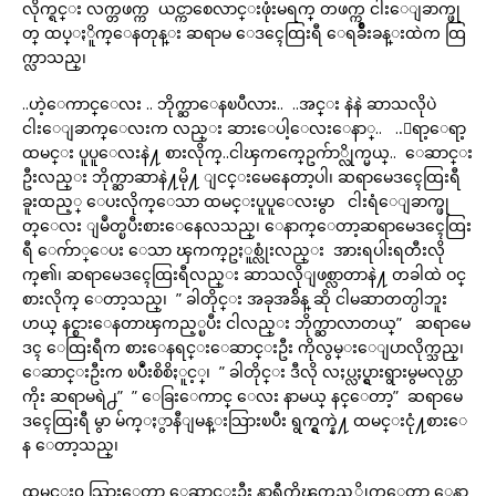
လိုက္ရင္း လက္တဖက္က ယင္ကာစေလာင္းဖုံးမရက္ တဖက္က ငါးေျခာက္ဖု
တ္ ထပ္ႏိူက္ေနတုန္း ဆရာမ ေဒၚေထြးရီ ေရခ်ိဳးခန္းထဲက ထြ
က္လာသည္၊
..ဟဲ့ေကာင္ေလး .. ဘိုက္ဆာေနၿပီလား.. ..အင္း နဲနဲ ဆာသလိုပဲ
ငါးေျခာက္ေလးက လည္း ဆားေပါ့ေလးေနာ္.. ..ေရာ့ေရာ့
ထမင္း ပူပူေလးနဲ႔ စားလိုက္..ငါၾကက္ဥေက်ာ္လိုက္မယ္.. ေဆာင္း
ဦးလည္း ဘိုက္ဆာဆာနဲ႔မို႔ ျငင္းမေနေတာ့ပါ၊ ဆရာမေဒၚေထြးရီ
ခူးထည့္ ေပးလိုက္ေသာ ထမင္းပူပူေလးမွာ ငါးရံေျခာက္ဖု
တ္ေလး ျမဳတ္ၿပီးစားေနေလသည္၊ ေနာက္ေတာ့ဆရာမေဒၚေထြး
ရီ ေက်ာ္ေပး ေသာ ၾကက္ဥႏူစ္လုံးလည္း အားရပါးရတီးလို
က္၏၊ ဆရာမေဒၚေထြးရီလည္း ဆာသလိုျဖစ္လာတာနဲ႔ တခါထဲ ဝင္
စားလိုက္ ေတာ့သည္၊ ” ခါတိုင္း အခုအခ်ိန္ ဆို ငါမဆာတတ္ပါဘူး
ဟယ္ နင္စားေနတာၾကည့္ၿပီး ငါလည္း ဘိုက္ဆာလာတယ္” ဆရာမေ
ဒၚ ေထြးရီက စားေနရင္းေဆာင္းဦး ကိုလွမ္းေျပာလိုက္သည္၊
ေဆာင္းဦးက ၿပဳံးစိစိႏူင့္၊ ” ခါတိုင္း ဒီလို လႈပ္လႈပ္ရွားရွားမွမလုပ္တာ
ကိုး ဆရာမရဲ႕” ” ေခြးေကာင္ ေလး နာမယ္ နင္ေတာ့” ဆရာမေ
ဒၚေထြးရီ မွာ မ်က္ႏွာနီျမန္းသြားၿပီး ရွက္ရွက္နဲ႔ ထမင္းငုံ႔စားေ
န ေတာ့သည္၊
ထမင္း၀ သြားေတာ့ ေဆာင္းဦး နာရီကိုၾကည့္လိုက္ေတာ့ ေနာ