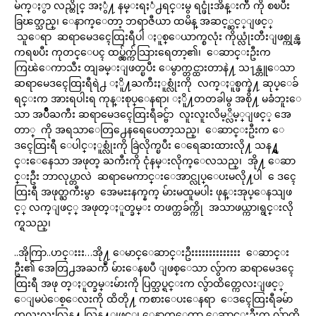
မ်က္ႏွာ လည္တိုင္ အႏွံ႔ နမ္းရႈံ႕ရင္းမွ ရင္ဖုံးအိန္းက်ီ ကို စၿပီး
ခြၽတ္သည္၊ ေနာက္ေတာ့ ဘရာဇီယာ ထမိန္ အဆင့္ဆင့္ျဖင့္
သူေရာ ဆရာမေဒၚေထြးရီပါ ႏူစ္ေယာက္စလုံး ကိုယ္လုံးတီးျဖစ္ကုန္ၾ
ကရၿပီး ကုတင္ေပၚ ထပ္လွ်က္က်သြားရေတာ့၏၊ ေဆာင္းဦးက
ကြၽဲေကာသီး တျခမ္းျဖတ္ၿပီး ေမွာက္တင္ထားတာနဲ႔ သ႑န္တူေသာ
ဆရာမေဒၚေထြးရီရဲ႕ ႏိူ႔ႀကီးႏူစ္လုံးကို လက္ႏူစ္ဖက္နဲ႔ ဆုပ္ေခ်
ရင္းက အားရပါးရ ကုန္းစုပ္ေနရာ၊ ႏိူ႔တတခါမွ အစို႔ မခံဘူးေ
သာ အပ်ိဳႀကီး ဆရာမေဒၚေထြးရီခင္ဗ်ာ လူးလူးလိမ့္လိမ့္ျဖင့္ အေ
တာ္ ကို အရသာေတြ႕ေနရေပေတာ့သည္၊ ေဆာင္းဦးက ေ
ဒၚေထြးရီ ေပါင္ႏူစ္လုံးကို ခြဲလိုက္ၿပီး ေရေဆးထားလို႔ သန႔္ရွ
င္းေနေသာ အဖုတ္ ႀကီးကို ငုံနမ္းလိုက္ေလသည္၊ အို႔ ေဆာ
င္းဦး ဘာလုပ္တာလဲ ဆရာမေကာင္းေအာင္လုပ္ေပးမလို႔ပါ ေဒၚေ
ထြးရီ အဖုတ္ႀကီးမွာ အေမႊးနက္နက္ မ်ားမထူမပါး ဖုန္းအုပ္ေနသျဖ
င့္ လက္ျဖင့္ အဖုတ္ႏူတ္ခမ္း တဖက္တခ်က္ကို အသာဖယ္ကာ၊ရွင္းလို
က္ရသည္၊
..အိုကြာ..ဟင္းးး…အို႔ ေမာင္ေဆာင္းဦးးးးးးးးးးးးးး ေဆာင္း
ဦး၏ အေတြ႕အႀကဳံ မ်ားေနၿပီ ျဖစ္ေသာ လွ်ာက ဆရာမေဒၚေ
ထြးရီ အဖု တ္ႏူတ္ခမ္းမ်ားကို ပြတ္သပ္ရင္းက လွ်ာထိတ္ကေလးျဖင့္
ေျမပဲေစ့ေလးကို ထိတို႔ ကစားေပးေနရာ ေဒၚေထြးရီခမ်ာ
တလူးလူးလြန႔္ လြန႔္ျဖင့္၊ ေနာက္ေတာ့ ေဆာင္းဦးက လွ်ာကို