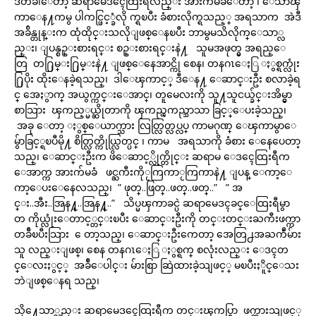
ဒီတခါေတာ့ ဆရာမေဒၚေထြးရီလည္း အားက်မခံေတာ့ ၊ ေသာၾ
ကာေန႔ကမွ ပါကင္ဖြင့္ခံလို က္ရၿပီး ခံစားလိုက္ရသည့္ အရသာက အဲဒီ
အခ်ိန္တုန္းက ထုံထိုင္းသလိုျဖစ္ေနၿပီး ဘာမွမသိလိုက္ေသာ္လ
ည္း၊ ျပန္စဥ္းစားရင္း စဥ္းစားရင္းနဲ႔ သူမအဖုတ္မွ အရည္ေ
တြ တ႐ြမ္း႐ြမ္းနဲ႔ ျဖစ္ေနေအာင္ကို စေန၊ တနဂၤေႏြ ႏွစ္ရက္လုံး
႐ြပိုး ထိုးေနခဲ့ရသည္၊ ဒါေၾကာင့္ ဒီေန႔ ေဆာင္းဦး စလာခဲ့ရ
င္ အေႏွာက္ အယွက္ကင္းေအာင္၊ တူမေလးကို သူ႔သူငယ္ခ်င္းအိမ္မွာ
စာသြား ၾကည့္မယ္ဆိုတာကို ၾကည္ၾကည္သာသာ ခြင့္ေပးခဲ့သည္၊
အခု ေတာ့ ႏွစ္ေယာက္သား လြတ္လြတ္လပ္လပ္ ကာမဂုဏ္ ေၾကာမွာေ
မွ်ာခြင့္ရၿပီမို႔ စိတ္လြတ္ကိုယ္လြတ္ပင္ ၊ ကာမ အရသာကို ခံစား ေနေပေတာ့
သည္၊ ေဆာင္းဦးက ဖိေဆာင့္လိုက္တိုင္း ဆရာမ ေဒၚေထြးရီက
ေအာက္က အားက်မခံ ဖင္ႀကီးကိုႂကြကာႂကြကာနဲ႔ ျပန္ ေကာ့ေ
ကာ့ေပးေနေလသည္၊ ” ဖုတ္..ဖြတ္..ဖတ္..ဖတ္..” ” အ
င္း..အီး..အြန႔္..အြန႔္..” သိပ္မၾကာခင္ပဲ ဆရာမေဒၚခင္ေထြးရီမွာ
တ ကိုယ္လုံးေတာင့္တင္းၿပီး ေဆာင္းဦးကို တင္းတင္းႀကီးဖက္ကာ
တခ်ီၿပီးသြား ေတာ့သည္၊ ေဆာင္းဦးကေတာ့ အေတြ႕အႀကဳံမ်ား
သူ လည္းျဖစ္၊ စေန တနဂၤေႏြ ႏွစ္ရက္ စလုံးလည္း ေဒၚတ
င္ေလးႏွင့္ အခ်ီေပါင္း မ်ားစြာ ဆြဲထားခဲ့သျဖင့္ မၿပီးႏိူင္ေသး
ဘဲျဖစ္ေနရ သည္၊
သို႔ေသာ္လည္း ဆရာမေဒၚေထြးရီက တင္းၾကပ္စြာ ဖက္ထားသျဖင့္