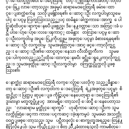
င္းေထာင္မတ္လာၿပီး ေဒၚေထြးရီ တင္ႏွစ္လုံးၾကားအတင္းတိုးဝ
င္ေခြ႕ လာေတာ့သည္၊ အခုမွပဲ ဆရာမေဒၚေထြးရီ ခမ်ာေထာ
င္ေျခာက္ထဲက်ေန သလိုျဖစ္သြားရ၏၊ ေဆာင္းဦး လက္ဖပါးမွာသူမေ
ပါင္ ေပၚမွ လြတ္မသြားသည့္အျပင္ ထမိန္ေခါက္ၾကားေအာက္မွ ေပါ
င္ခြဆုံထိပင္ေရာက္ေနၿပီျဖစ္သည္၊ ဒိေန႔ဝတ္လာေသာ အတြင္းခံ ပ
င္တီ ပါးေပ်ာ့ေပ်ာ့ေလးေၾကာင့္ ထမိန္သား တလြာေပၚမွ ေဆာ
င္းဦးလက္ဖဝါးမွ အပူေငြ႕ကိုပင္သူမ အဖုတ္ေပၚမွာ ခံစားရေနရ၏၊
ေဆာင္းဦး လက္ဖဝါးမွ သူမအဖုတ္လြတ္ေအာင္ ဖင္ေကာ့လိုက္ရင္လ
ည္း ေဆာင္းဦး၏ေထာင္မတ္ေနေသာ လီးထိတ္ႀကီးက သူမဖ
င္ေပါက္ဝတည့္တည့္ကိုထိုးေထာက္ေနၿပီး ဖင္ကိုေရွ႕ေကာ့လိုက္ရင္လ
ည္း၊ သူမအဖုတ္ကိုေဆာင္းဦးလက္ဖဝါးမွာ ဝကြက္အပ္လိုက္သလိုျဖစ္
သြား၏၊
ေနာက္ဆုံး ဆရာမေဒၚေထြးရီ လက္ေလွ်ာ့ေပးလိုက္ သည့္အခ်ိန္မွာေ
တာ့ ေဆာင္းဦး၏ လက္ဝါးက ေဒၚေထြးရီ ရဲ႕အဖုတ္ေပၚမွာ စိ
တ္ထင္တိုင္း ပြတ္သပ္ ဆုပ္ေျခ ကိုင္တြယ္ေနေပေတ့ရာ ေဒၚေထြးရီ၏
ဒူးမ်ားမွာ မတ္မတ္ရပ္ဖို႔ပင္ အားမရွိေတာ့သလို ေခ်ာင္ခ်ိ ေနေပေတာ့သ
ည္၊ ‘ လာဆရာမ မွတ္တိုင္ေရာက္ၿပီ ‘ ဟုဆိုကာေဆာင္းဦးက သူမ
လက္ကိုဆြဲေခၚကာ ကားေပၚကဆင္းခဲ့ၾကမွပဲ သူမခမ်ာ အသက္ကို
ဝဝ႐ူျဖစ္ေတာ့သည္၊ သူမ ပင္တီတခုလုံး ေစာက္ဖုတ္မွအရည္ေတြနဲ႔
စို႐ြဲလို႔ေပါ့၊ သူမ ကိုယ္တိုင္လည္း စိတ္ ညိဳ႕ခံထားရသူလို ကာမစိတ္ေ