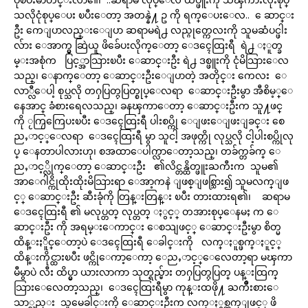
သလိုငုံစုပ္ေပး ၿပီးေတာ့ အတန္နဲ႔ ဥ ကို ရက္ေပးေလ.. ေဆာင္း
ဦး ကေျပာလည္းေျပာ ဆရာမရဲ႕ လည္ဂုတ္ကေလးကို သူမဆံပင္ဖါး
လ်ား ေအာက္မွ ဆြဲယူ ဖိခ်ေပးလိုက္ေတာ့ ေဒၚေထြးရီ ရဲ႕ ႏူတ္ခ
မ္းအစုံက ပြင့္အာသြားၿပီး ေဆာင္းဦး ရဲ႕ ဒစ္ဖူးကို ငုံမိသြားေလ
သည္၊ ေနာက္ေတာ့ ေဆာင္းဦးေျပာတဲ့ အတိုင္း ကေလး ေ
လာ္လီေပါ့ စုပ္သလို တႁပြတ္ႁပြတ္စုပ္ေလရာ ေဆာင္းဦးမွာ အီစိမ့္ေ
နေအာင္ ခံစားရေလသည္၊ ခနၾကာေတာ့ ေဆာင္းဦးက သူ႔ဖင္
ကို ႂကြႂကြေပးၿပီး ေဒၚေထြးရီ ပါးစပ္ကို ေျဖးေျဖးျခင္း စေ
ညႇာင့္ေလရာ ေဒၚေထြးရီ မွာ သူငါ့ အဖုတ္ကို လုပ္သလို ငါ့ပါးစပ္ကိုလု
ပ္ ေနတာပါလားဟု၊ စအထာေပါက္လာေတာ့သည္၊ တခ်က္တခ်က္ ေ
ညႇာင့္လိုက္ေတာ့ ေဆာင္းဦး ၏လိင္တန္ထိတ္ဖူးႀကီးက သူမ၏
အာေဂါင္ကိုထိုးထိုးမိသြားရာ ေအာ့ကနဲ ျဖစ္ျဖစ္သြား၍ သူမလက္ျဖ
င့္ ေဆာင္းဦး ဆီးခုံကို တြန္းတြန္း ၿပီး တားထားရ၏၊ ဆရာမ
ေဒၚေထြးရီ ၏ မလုပ္တတ္ လုပ္တတ္ ႏွင့္ တအားစုပ္ေနမႈ က ေ
ဆာင္းဦး ကို အရမ္းေကာင္း ေစသျဖင့္ ေဆာင္းဦးမွာ စိတ္မ
ထိန္းႏိူင္ေတာ့ပဲ ေဒၚေထြးရီ ေခါင္းကို လက္ႏူစ္ဖက္ႏူင့္
ထိန္းကိုင္ထားၿပီး ဖင္ကိုေကာ့ေကာ့ ေညႇာင့္ေလေတာ့ရာ မၾကာ
မီမွာပဲ လီး ထိပ္မွာ ယားလာကာ သုတ္ရည္မ်ား တႁပြတ္ႁပြတ္ ပန္းထြက္
သြားေလေတာ့သည္၊ ေဒၚေထြးရီမွာ ကုန္းထဖို႔ ႀကိဳးစားေ
သာ္လည္း သူမေခါင္းကို ေဆာင္းဦးက လက္ႏွစ္ဘက္ျဖင့္ ဖိ