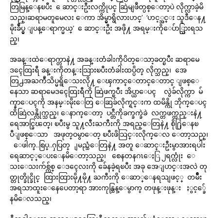
တြမြန္ေနၿပီး ေဆာင္းဦးလက္ကိုပင္ ဆြဲမျဖဳတ္ပစ္ေတာ့ပဲ လိုက္လာခဲ့မိ
သည္၊ဆရာမတူမေလး ေကာ အိမ္မွာရွိလားဟင္’ ‘ဟင့္အင္း သူဒီေန႔
မိုးခ်ဳပ္မွ ျပန္ေရာက္မယ္’ ေဆာင္းဦး အဖို႔ အရမ္းကိုေပ်ာ္သြားရသ
ည္၊
အခန္းထဲေရာက္တာနဲ႔ အခန္းတံခါးကိုပိတ္ေသာ့ခတ္ၿပီး ဆရာမေ
ဒၚေထြးရီ ခန္းကိုတန္းသြားၿပီးတံခါးထပ္ပိတ္ လိုက္သည္၊ အေ
တြ႕အႀကဳံသိပ္မရွိေသးလို႔ ေၾကာင္ေတာင္ေတာင္ ျဖစ္ေ
နေသာ ဆရာမေဒၚေထြးရီကို ဆြဲဖက္ၿပီး အိပ္ယာေပၚ လွဲခ်လိုက္ကာ မ်
က္နာေပၚကို အနမ္းမိုးေတြ ေဆြခ်လိုက္ရင္းက ထမိန္ကို ဘိုက္ေပၚ
ထိဆြဲလန္လိုက္သည္၊ ေနာက္ေတာ့ ပင္တီကိုခက္ခက္ခဲခဲ လက္တဖက္ထည္းနဲ႔
ရေအာင္ခြၽတ္၊ ၿပီးမွ သူ႔လီးႀကီးကို အရည္ေတြနဲ႔ စို႐ြဲေနၿ
ပီျဖစ္ေသာ အဖုတ္ဝမွာေတ့ ၿပီးဖိသြင္းလိုက္ေလ ေတာ့သည္၊
ေဖါက္..စြပ္..ႁပြတ္ ျမည္သံေတြနဲ႔ အတူ ေဆာင္းဦးမွာအားရပါး
ရေဆာင့္ေပးေနမိေတာ့သည္၊ စေနတနဂၤေႏြ ၂ရက္လုံး ေ
သးေသးက်စ္က်စ္ ေဒၚေလးကို ခ်ေနခဲ့ရၿပီး အခု အေျပာင္းအလဲ တု
တ္တုတ္ခိုင္ခိုင္ ထြားထြားမို႔မို႔ ႀကီးကို ေဆာ္ေနရသျဖင့္ တမ်ိဳး
အရသာထူးေနေပေတာ့ရာ အားကုန္သြန္ေမွာက္ တဖုန္းဖုန္း ႏွင့္ခ်ေ
နမိေလသည္၊