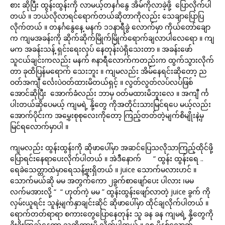
စား ဆိုပြီး ထွန်းထွန်းကို လာမယ့်တနင်္ဂနွေ အိမ်ကိုလာခဲ့ဖို့ ပြောလိုက်ပါ
တယ် ။ ဘယ်လိုလာရင်ရောက်တယ်ဆိုတာကိုလည်း သေချာပြောပြ
လိုက်တယ် ။ တနင်္ဂနွေနေ့ မနက် ၁၁နာရီခွဲ လောက်မှာ ကိုယ်တော်ချော
က ကျမအခန်းကို ဆိုက်ဆိုက်မြိုက်မြိုက်ရောက်ချလာပါလေရော ။ ကျ
မက အခန်းသန့် ရှင်းရေးလုပ် နေတုန်းပဲရှိသေးတာ ။ အခန်းဖော်
သူငယ်ချင်းကလည်း မနက် ၈နာရီလောက်ကတည်းက ထွက်သွားလိုက်
တာ ခုထိပြန်မရောက် သေးဘူး ။ ကျမလည်း အိမ်နေရင်းဆိုတော့ ည
ဝတ်အကျီ င်္လေးပဲဝတ်ထားမိတယ်ရှင့် ။ လွတ်လွတ်လပ်လပ်ဖြစ်
အောင်ဆိုပြီး အောက်ခံလည်း ဘာမှ ဝတ်မထားမိဘူးလေ ။ အကျီ င်္က
ပါးတယ်ဆိုပေမယ့် ကျမရဲ့ နို့တွေ ကိုအတိုင်းသားမြင်ရပေ မယ့်လည်း
အောက်ပိုင်းက အမွှေးစုစုလေးကိုတော့ ကြည့်တတ်တဲ့မျက်စိမျိုးနဲ့မှ
မြင်ရလောက်မှာပါ ။
ကျမလည်း ထွန်းထွန်းကို ဆိုဖာပေါ်မှာ အဆင်ပြေသလိုသာကြည့်ထိုင်ဖို့
ပြောရင်းနေရာပေးလိုက်ပါတယ် ။ အဲဒီနောက် “ ထွန်း ထွန်းရေ ..
ရေခဲသေတ္တာထဲမှာရေသန့်ဗူးရှိတယ် ။ juice သောက်မလားဟင် ။
သောက်မယ်ဆို မမ အတွက်ကော ၂ခွက်စာဖျော်ပေး ပါလား ၊မမ
လက်မအားလို့ “ “ ဟုတ်ကဲ့ မမ ” ထွန်းထွန်းဖျော်လာတဲ့ juice ခွက် ကို
လှမ်းယူရင်း သူနဲ့မျက်နှာချင်းဆိုင် ဆိုဖာပေါ်မှာ ထိုင်ချလိုက်ပါတယ် ။
ရောက်တတ်ရာရာ စကားတွေပြောနေတုန်း သူ ခန ခန ကျမရဲ့ နို့တွေကို
ခိုးခိုးကြည့်နေတာ သတိထားမိ လိုက်ပါတယ် ။ ၁၅ မိနစ်လောက်