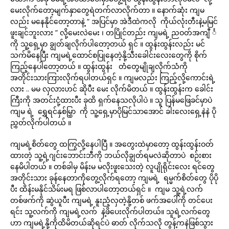
မေးလိုက်တော့မျက်နှာတွေရဲတက်လာလိုက်တာ ။ နောက်ဆုံး ကျမ
လည်း မနေနိုင်တော့တာနဲ့ “ အပြင်မှာ အဲဒီထဲကလို ကိုယ်လုံးတီးနဲ့မမြင်
ဖူးချင်ဘူးလား ” လို့မေးလဲမေး ၊ တပြိုင်တည်း ကျမရဲ့ ညဝတ်အကျီ င်္
ကို သူ့ရှေ့မှာ ချွတ်ချလိုက်ပါတော့တယ် ရှင် ။ ထွန်းထွန်းလည်း မင်
သက်မိနေပြီး ကျမရဲ့ထောင်စပြုနေတဲ့နို့သီးခေါင်းလေးတွေကို စိုက်
ကြည့်နေပါတော့တယ် ။ ထွန်းထွန်း တံတွေမျိုချလိုက်သံကို
အတိုင်းသားကြားလိုက်ရပါတယ်ရှင် ။ ကျမလည်း ကြည့်လို့ကောင်းရဲ့
လား .. မမ လှလားဟင် ဆိုပီး မေး လိုက်မိတယ် ။ ထွန်းထွန်းက ခေါင်း
ကြီးကို အတင်းငုံ့ထားပီး ခုထိ ရှက်နေသလိုပါပဲ ။ သူ ပြန်မဖြေခင်မှာပဲ
ကျမ ရဲ့ ရွှေရင်နှစ်မြွှာ ကို သူ့ရှေ့မှာပိုမြင်သာအောင် ခါးလေးရှေ့နဲနဲ ပို
ညွှတ်လိုက်ပါတယ် ။
ကျမရဲ့စိတ်တွေ ထကြွလို့နေပါပြီ ။ အတွေးထဲမှာတော့ ထွန်းထွန်းဝတ်
ထားတဲ့ သူ့ရဲ့ဂျင်းဘောင်းဘီကို ဘယ်လိုချွတ်ရမလဲဆိုတာပဲ စဉ်းစား
နေမိပါတယ် ။ တစ်ခါမှ မိန်းမ မလိုးဖူးသေးတဲ့ လူပျိုရိုင်းလေး ရင်တွေ
အတိုင်းသား ခုန်နေတာကိုတွေ့လိုက်ရတော့ ကျမရဲ့ ရမ္မက်စိတ်တွေ ပိုပို
ပီး ထိန်းမနိုင်သိမ်းမရ ဖြစ်လာပါတော့တယ်ရှင် ။ ကျမ သူ့ရဲ့လက်
တစ်ဖက်ကို ဆွဲယူပီး ကျမရဲ့ နူးညံ့လှတဲ့နို့တစ် ဖက်အပေါ်ကို တင်ပေး
ရင်း သူ့လက်ကို ကျမရဲ့လက် နဲ့ဖိပေးလိုက်ပါတယ်။ သူရဲ့လက်တွေ
ဟာ ကျမရဲ့နို့ကိုထိမိတယ်ဆိုရင်ပဲ ဓာတ် လိုက်သလို တွန့်ကနဲဖြစ်သွား