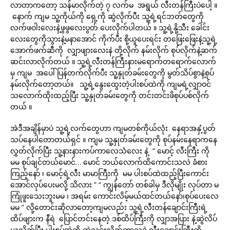
လာတာကတော့ သန်မာလိုက်တဲ့ ၇ လက်မ အရွယ် လီးတန်ကြီးပဲပေါ့ ။
နောက် ကျမ သူ့ကိုယ်ကို ရှေ့ကို ဆွဲလိုက်ပီး သူ့ရဲ့ရင်ဘတ်တွေကို
လက်ဖဝါးလေးနဲ့ဖွဖွလေးပွတ် ပေးလိုက်ပါတယ် ။ သူ့ရဲ့နို့သီး ခေါင်း
လေးတွေကိုသွားနဲ့မနာအောင် ကိုက်ပီး စို့ယူပေးရင်း တဖြေးဖြေးနဲ့သူ့ရဲ့
အောက်ဖက်ဆီကို လျှာဖျားလေးနဲ တို့လိုက် နမ်းလိုက် စုပ်လိုက်နဲ့ဆက်
ဆင်းလာလိုက်တယ် ။ သူ့ရဲ့လီးတန်ကြီးနားမရောက်တရောက်လောက်
မှ ကျမ အပေါ်ပြန်တက်လိုက်ပီး သူ့နှုတ်ခမ်းတွေကို မွတ်သိပ်စွာနဲ့စုပ်
နမ်းလိုက်တော့တယ်။ သူ့ရဲ့နွေးထွေးတဲ့ပါးစပ်ထဲကို ကျမရဲ့လျှာဝင်
သလောက်ထိုးထည့်ပြီး သူ့နှုတ်ခမ်းတွေကို တင်းတင်းဖိစုပ်ပစ်လိုက်
တယ် ။
အဲဒီအချိန်မှာပဲ သူ့ရဲ့လက်တွေဟာ ကျမတစ်ကိုယ်လုံး နေရာအနှံ့ပွတ်
သပ်နေပါတောတယ်ရှင် ။ ကျမ သူ့နှုတ်ခမ်းတွေကို စုပ်နမ်းနေရာကနေ
လွှတ်လိုက်ပြီး သူ့နားနားကပ်ကာလေသံလေး နဲ့ “ မောင့် လီးကြီး ကို
မမ စုပ်ချင်တယ်မောင်… မောင် ဘယ်လောက်ထိကောင်းသလဲ ခံစား
ကြည့်နော် ၊ မောင့်ရဲ့လီး မာမာကြီးကို မမ ပါးစပ်ထဲထည့်ပြီးကောင်း
အောင်လုပ်ပေးမလို့ သိလား ” “ ကျွန်တော် တစ်ခါမှ ဒီလိုမျိုး လုပ်တာ မ
ကြုံဖူးသေးဘူးမမ ၊ အရမ်း ကောင်းလိမ့်မယ်ထင်တယ်နော်၊စုပ်ပေးလေ
မမ ” လို့တောင်းဆိုလာတော့ကျမလည်း သူ့ရဲ့လီးတန်ချောင်းကြီးရဲ့
ထိပ်ဖျားက နီရဲ ပြောင်တင်းနေတဲ့ ဒစ်ထိပ်ကြီးကို လျှာအပြား နဲ့ဆွဲလိပ်
ယူလိုက်ပြီး ပါးစပ်ထဲကို ဆွဲသွင်းလိုက်ကာသူ့ရဲ့လီးချောင်းကြီးကို