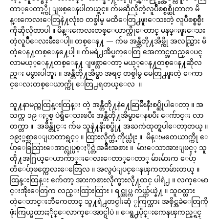
တာ္ေတာ့္ကို ျဖစ္ေနပါတယ္ရွင္။ က်မဆိုလိုတဲ့လူပ်ိဳစစ္စစ္ဆိုတာက မိ
န္းကေလးေတြနဲ႔လုံး၀ တစ္ခါမွ မထိေတြ႕ဖူးေသးတဲ့ လူပ်ိဳစစ္စစ္မ်ိဳး
ကိုဆိုလိုတာပါ ။ မိန္းကေလးတစ္ေယာက္ကိုေတာင္ မနမ္းဖူးေသး
တဲ့လူပ်ိဳေလးမ်ိဳးေပါ့။ တစ္ေန႔ — က်မ အန္တီတို႔အိမ္ကို အလည္သြား မိ
တဲ့ေန႔တစ္ေန႔ေပါ့ ။ က်မရဲ႕အိပ္မက္ေတြ အေကာင္အထည္ေပၚ
လာမယ့္ေန႔တစ္ေန႔ ျဖစ္လာေတာ့ မယ့္ေန႔တစ္ေန႔ဆိုလ
ည္း မမွားပါဘူး ။ အန္တီတို႔အိမ္မွာ အရင္ တစ္ခါမွ မေတြ႕ဖူးတဲ့ ေကာ
င္ေလးတစ္ေယာက္ကို ေတြ႕ရတယ္ေလ ။
သူ႔နာမည္ကထြန္းထြန္း တဲ့ အန္တီတို႔နဲ႔ေဆြမ်ိဳးနီးစပ္ဆိုပါေတာ့ ။ အ
သက္က ၁၉ ႏွစ္ ပဲရွိေသးၿပီး အန္တီတို႔အိမ္မွာေနၿပီး ေက်ာင္း လာ
တက္တာ ။ အခ်ိန္တိုင္း က်မ သူနဲ႔နီးစပ္ဖို႔ အႀကံထုတ္ရပါေတာ့တယ္ ။
၁၉ႏွစ္သာေျပာတာရွင့္ ။ ထြားလိုက္တဲ့ကိုယ္လုံး ။ မိန္းမတေယာက္ကို ေ
ပ်ာ့ေခြသြားေအာင္လုပ္ပစ္ႏိုင္တဲ့အခ်ိဳးအစား ။ မ်ားေသာအားျဖင့္ သူ
တို႔အ႐ြယ္ေယာက်ာ္းေလးေတာ္ေတာ္ မ်ားမ်ားက ေပ်ာ့
တိေပ်ာ့ဖတ္ကေလးေတြေလ ။ အလွပဲျပင္ေနၾကတာမ်ားတယ္ ။
ထြန္းထြန္း က်ေတာ့ အားကစားလိုက္စားလို႔ထင္ ပါရဲ႕ ။ လက္ေမာ
င္းအိုးေတြက လည္းထြားထြား ၊ ရင္အုပ္က က်ယ္က်ယ္နဲ႔ ။ သူဝတ္ထား
တဲ့ေဘာင္းဘီကေတာင္ သူ႔ရဲ႕တင္ပါးဆုံ ႂကြက္သား အစိုင္အခဲေတြကို
ဖုံးကြယ္မထားႏိုင္ေလာက္ေအာင္ပါပဲ ။ ေရွ႕ပိုင္းကေနၾကည့္ရင္