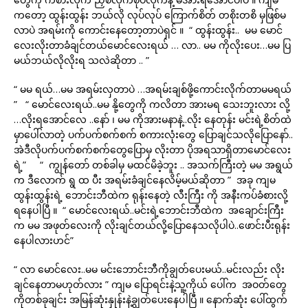
ကတော့ ထွန်းထွန်း ဘယ်လို လုပ်လုပ် ကြောက်စိတ် တစိုးတစိ မှဖြစ်မ
လာပဲ အရမ်းကို ကောင်းနေတော့တာပဲရှင် ။ “ ထွန်းထွန်း.. မမ မောင်
လေးလိုးတာခံချင်တယ်မောင်လေးရယ် … လာ.. မမ ကိုလိုးပေး…မမ ပြ
မယ်ဘယ်လိုလိုးရ သလဲဆိုတာ .. ”
“ မမ ရယ်…မမ အရမ်းလှတာပဲ …အရမ်းချစ်ဖို့ကောင်းလိုက်တာမမရယ်
” “ မောင်လေးရယ်..မမ နို့တွေကို ကလိတာ အားမရ သေးဘူးလား လို့
…လိုးရအောင်လေ ..နော် ၊ မမ ကိုအားမနာနဲ့..လိုး နေတုန်း မင်းရဲ့စိတ်ထဲ
မှာပေါ်လာတဲ့ ပက်ပက်စက်စက် စကားလုံးတွေ ပြောချင်သလိုပြောနော်..
အဲဒီလိုပက်ပက်စက်စက်တွေပြောမှ လိုးတာ ပိုအရသာရှိတာမောင်လေး
ရဲ့” “ ကျွန်တော် တစ်ခါမှ မထင်မိခဲ့ဘူး .. အသက်ကြီးတဲ့ မမ အရွယ်
က ဒီလောက် ရွ ထ ပီး အရမ်းခံချင်နေလိမ့်မယ်ဆိုတာ ” အခု ကျမ
ထွန်းထွန်းရဲ့ ဘောင်းဘီထဲက ရုန်းနေတဲ့ လီးကြီး ကို အနီးကပ်ခံစားလို့
ရနေပါပြီ ။ “ မောင်လေးရယ်..မင်းရဲ့ဘောင်းဘီထဲက အချောင်းကြီး
က မမ အဖုတ်လေးကို လိုးချင်တယ်လို့ပြောနေသလိုပါပဲ..ဖောင်းပီးရုန်း
နေပါလားဟင်”
“ လာ မောင်လေး..မမ မင်းဘောင်းဘီကိုချွတ်ပေးမယ်..မင်းလည်း လိုး
ချင်နေတာမဟုတ်လား ” ကျမ ပြောရင်းနဲ့သူ့ကိုယ် ပေါ်က အဝတ်တွေ
ကိုတစ်ခုချင်း အမြန်ဆုံးနှုန်းနဲ့ချွတ်ပေးနေပါပြီ ။ နောက်ဆုံး ပေါ်ထွက်