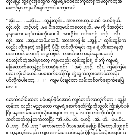
တိုးမိပြီး သူ့ဂွေးအုတွေက ကျမရဲ့ဖင်ဝလေးကိုလာရိုက်မိလိုက်တဲ့အ
ဆောင့်မှာ ကျမ ပီးချင်သွားပါတော့တယ်..
“ အိုး…………..အိုး……..ထွန်းထွန်း… အားဟားဟာ့..မောင်..မောင်ရယ်…
လိုး..လိုး ..ဟင့်ဟင့်…မမ ပီးတော့မယ်ကလေးရယ်.. မမ ကို ဒီအတိုင်း
နာနာလေး မရပ်တမ်းလိုးပေးပါ…အားရှိစ်း…အင်းဟင့်…ဟင့်…. လိုး…
လိုး…အား….အာ့..သေပီ..သေပီ…အားအားရှိ စ်း….အွန့်…” ထွန်းထွန်းက
လည်း လိုးနေတဲ့ အရှိန်ကို ပိုပြီး တင်လိုက်ရင်း ကျမ ရဲ့လီးဆာနေတဲ့
စောက်ပတ်လေးကို တဖွတ်ဖွတ် တဖတ်ဖတ် မရပ်မနားဆောင့်
ပေးလိုက်တဲ့အခါမှာတော့ ကျမလည်း ထွန်းထွန်းရဲ့ ခါးကို ကျမရဲ့
ခြေထောက်တွေနဲ့ညှပ်ကာဆွဲချရင်း “ အင့်…အင့်… လိုး…ကြမ်းကြမ်း
လေး လိုးပါမောင်..မမစောက်ပတ်ကြီး ကွဲထွက်သွားအောင်သာလိုး
ပစ်လိုက်ပါတော့….! ! ! ” ကျမ ပီးချင်တာ လမ်းတစ်ဝက်ရောက်နေပြီ
လေ ။
စောက်ခေါင်းထဲက မခံမရပ်နိုင်အောင် ကျင်တက်လာလိုက်တာ ။ ထွန်း
ထွန်းက လည်း မညှာမတာ ကျမရဲ့စောက်ဖုတ်ကြီးကိုသူ့လီးကြီးနဲ့ပစ်ပစ်
ပြီး မနားတမ်းဆောင့်လိုးပေးရင်း က ကျမ လည်း တစ်ကိုယ်လုံး တ
ဆတ်ဆတ်တုန်တက်လာပြီး “အိ..ဟိ…ဟိ…မောင့်….အိ…ဟိ….မမ..ပီး…
ပီ…အာ့…ပီးပီ…အာ့ ” စကားတောင် ပီသအောင်မပြော နိုင်တော့ပါဘူးရှင်
။ ထွန်းထွန်းလည်း ကျမ အရမ်းကောင်းနေပုံကိုကြည့်ပီးလိုးနေရင်းက