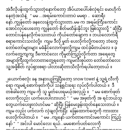
အဲဒီလိုပန်းထွက်သွားတဲ့နောက်တော့ အိပ်ယာပေါ်ပစ်လှဲရင်း မောဟိုက်
နေတဲ့အသံနဲ့ “ မမ …အရမ်းကောင်းတာပဲ မမရာ .. ဆောရီး
နော်..ကျွန်တော် ခနလေးနဲ့ထွက်သွားတာ..မမ က အရမ်းကြီးကောင်း
အောင်လုပ်ပေးတော့ ကျွန်တော် စိတ်မထိန်းနိုင်ဘူး ဖြစ်သွားလို့ ” ဆိုပြီး
တောင်းပန်နေလိုက်သေးတယ် ကိုယ်တော်ချောက ။ ဘယ်လောက်ရီ
စရာကောင်းသလဲလို့။ ကျမ ဒီလို မှုတ် ပေးလိုက်လို့ကတော့ ဘဲတွေ
တော်တော်များများ မခံနိုင်လောက်ဖူးလို့ကျမ ထင်ခဲ့မိတယ်လေ ။ ခု
လက်တွေ့ကျကျ ဒီကောင်လေး ကိုမှုတ်ကြည့်လိုက်တာ အရေတွေ
အများကြီးထွက်လာတာတွေ့ရတော့ ကျမလီးစုပ်တာ တော်တော်လေး
သူ့အဖို့စိတ် လှုပ်ရှားစရာ ပါလားဆိုတာသိလိုက်ရပါတော့တယ် ။
၂ယောက်စလုံး ခန အနားယူကြပြီးတော့ snow towel နဲ့ သူ့ရဲ့လီးကို
ရော ကျမရဲ့စောက်ဖုတ်ကိုပါ သန့်ရှင်းရေး လုပ်လိုက်ပါတယ် ။ ဒီ
တစ်ခါတော့ ကျမ ကို သူ မှုတ်ပေးရမယ့်အလှည့် ။ “ မမ စောက်ဖုတ်
လေးကိုလည်း ယက်ပေးပါလားဟင် ” “ မမ အဖုတ်ကို အ ရင်ဘယ်သူ
တွေယက်ပေးဖူးလဲဟင်မမ ” ဆိုပြီး ပြန်မေးခွန်းထုတ်နေသေးတယ် ။
ကျမ လည်း ပက်လက် လှဲချလိုက်ပြီး ခြေထောက်တွေကို ကားထား
ပေးလိုက်ပါတယ် ။ “ မမ ..ကျနော် ယက်တာကောင်းမကောင်း ကြည့်
နော် ” “ အင်းပါ မောင်လေး ရယ်…မမစောက်ပတ်လေးကို
ဘယ်လောက်ထိကောင်းအောင်ယက်ပေးမယ်ဆိုတာပြပါတော့ကလေး