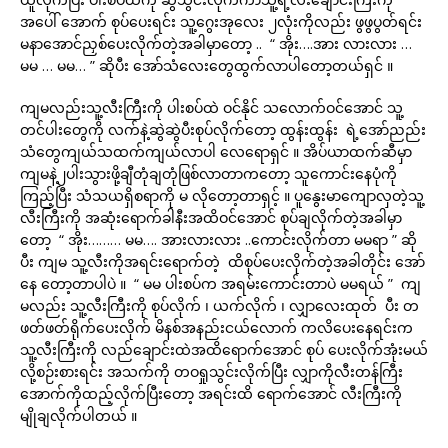
အပေါ် အောက် စုပ်ပေးရင်း သူ့ဂွေးအုလေး ၂လုံးကိုလည်း ဖွဖွပွတ်ရင်း
မနာအောင်ညှစ်ပေးလိုက်တဲ့အခါမှာတော့ .. “ အိုး….အား လားလား …
မမ … မမ… ” ဆိုပီး အော်သံလေးတွေထွက်လာပါတော့တယ်ရှင် ။
ကျမလည်းသူ့လီးကြီးကို ပါးစပ်ထဲ ဝင်နိုင် သလောက်ဝင်အောင် သူ့
တင်ပါးတွေကို လက်နဲ့ဆွဲဆွဲပီးစုပ်လိုက်တော့ ထွန်းထွန်း ရဲ့အော်ညည်း
သံတွေကျယ်သထက်ကျယ်လာပါ လေရောရှင် ။ အိပ်ယာထက်ဆီမှာ
ကျမနဲ့၂ပါးသွားဖို့ချီတုံချတုံဖြစ်လာတာကတော့ သူကောင်းနေပုံကို
ကြည့်ပြီး သံသယရှိစရာကို မ လိုတော့တာရှင့် ။ ပူနွေးမာကျောလှတဲ့သူ့
လီးကြီးကို အဆုံးရောက်ခါနီးအထိဝင်အောင် စုပ်ချလိုက်တဲ့အခါမှာ
တော့ “ အိုး……… မမ…. အားလားလား ..ကောင်းလိုက်တာ မမရာ ” ဆို
ပီး ကျမ သူ့လီးကိုအရင်းရောက်တဲ့ ထိစုပ်ပေးလိုက်တဲ့အခါတိုင်း အော်
နေ တော့တာပါပဲ ။ “ မမ ပါးစပ်က အရမ်းကောင်းတာပဲ မမရယ် ” ကျ
မလည်း သူ့လီးကြီးကို စုပ်လိုက် ၊ ယက်လိုက် ၊ လျှာလေးထုတ် ပီး တ
ဖတ်ဖတ်ရိုက်ပေးလိုက် မိနစ်အနည်းငယ်လောက် ကလိပေးနေရင်းက
သူ့လီးကြီးကို လည်ချောင်းထဲအထိရောက်အောင် စုပ် ပေးလိုက်အုံးမယ်
လို့စဉ်းစားရင်း အသက်ကို တဝရှုသွင်းလိုက်ပြီး လျှာကိုလီးတန်ကြီး
အောက်ကိုထည့်လိုက်ပြီးတော့ အရင်းထိ ရောက်အောင် လီးကြီးကို
မျိုချလိုက်ပါတယ် ။