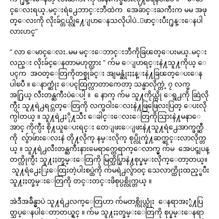
င္ေလးရယ္..မင္းရဲ႕ေဘာင္းဘီထဲက အေခ်ာင္းႀကီးက မမ အဖု
တ္ေလးကို လိုးခ်င္တယ္လို႔ေျပာေနသလိုပါပဲ..ေဖာင္းပီး႐ုန္းေနပါ
လားဟင္”
“ လာ ေမာင္ေလး..မမ မင္းေဘာင္းဘီကိုခြၽတ္ေပးမယ္..မင္း
လည္း လိုးခ်င္ေနတာမဟုတ္လား ” က်မ ေျပာရင္းနဲ႔သူ႔ကိုယ္ ေ
ပၚက အဝတ္ေတြကိုတစ္ခုခ်င္း အျမန္ဆုံးႏႈန္းနဲ႔ခြၽတ္ေပးေန
ပါၿပီ ။ ေနာက္ဆုံး ေပၚထြက္လာတာကေတာ့ သန္မာလိုက္တဲ့ ၇ လက္မ
အ႐ြယ္ လီးတန္ႀကီးပဲေပါ့ ။ ေနာက္ က်မ သူ႔ကိုယ္ကို ေရွ႕ကို ဆြဲလို
က္ပီး သူ႔ရဲ႕ရင္ဘတ္ေတြကို လက္ဖဝါးေလးနဲ႔ဖြဖြေလးပြတ္ ေပးလို
က္ပါတယ္ ။ သူ႔ရဲ႕ႏို႔သီး ေခါင္းေလးေတြကိုသြားနဲ႔မနာေ
အာင္ ကိုက္ပီး စို႔ယူေပးရင္း တေျဖးေျဖးနဲ႔သူ႔ရဲ႕ေအာက္ဖက္ဆီ
ကို လွ်ာဖ်ားေလးနဲ တို႔လိုက္ နမ္းလိုက္ စုပ္လိုက္နဲ႔ဆက္ဆင္းလာလိုက္တ
ယ္ ။ သူ႔ရဲ႕လီးတန္ႀကီးနားမေရာက္တေရာက္ေလာက္မွ က်မ အေပၚျပန္
တက္လိုက္ပီး သူ႔ႏႈတ္ခမ္းေတြကို မြတ္သိပ္စြာနဲ႔စုပ္နမ္းလိုက္ေတာ့တယ္။
သူ႔ရဲ႕ေႏြးေထြးတဲ့ပါးစပ္ထဲကို က်မရဲ႕လွ်ာဝင္ သေလာက္ထိုးထည့္ၿပီး
သူ႔ႏႈတ္ခမ္းေတြကို တင္းတင္းဖိစုပ္ပစ္လိုက္တယ္ ။
အဲဒီအခ်ိန္မွာပဲ သူ႔ရဲ႕လက္ေတြဟာ က်မတစ္ကိုယ္လုံး ေနရာအႏွံ႔ပြ
တ္သပ္ေနပါေတာတယ္ရွင္ ။ က်မ သူ႔ႏႈတ္ခမ္းေတြကို စုပ္နမ္းေနရာ