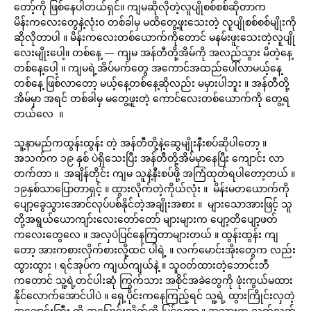
တော့်ကို ဖြစ်နေပါတယ်ရှင်။ ကျမဆိုလိုတဲ့လူပျိုစစ်စစ်ဆိုတာက
မိန်းကလေးတွေနဲ့လုံး၀ တစ်ခါမှ မထိတွေ့ဖူးသေးတဲ့ လူပျိုစစ်စစ်မျိုးကို
ဆိုလိုတာပါ ။ မိန်းကလေးတစ်ယောက်ကိုတောင် မနမ်းဖူးသေးတဲ့လူပျို
လေးမျိုးပေါ့။ တစ်နေ့ — ကျမ အန်တီတို့အိမ်ကို အလည်သွား မိတဲ့နေ့
တစ်နေ့ပေါ့ ။ ကျမရဲ့အိပ်မက်တွေ အကောင်အထည်ပေါ်လာမယ့်နေ့
တစ်နေ့ ဖြစ်လာတော့ မယ့်နေ့တစ်နေ့ဆိုလည်း မမှားပါဘူး ။ အန်တီတို့
အိမ်မှာ အရင် တစ်ခါမှ မတွေ့ဖူးတဲ့ ကောင်လေးတစ်ယောက်ကို တွေ့ရ
တယ်လေ ။
သူ့နာမည်ကထွန်းထွန်း တဲ့ အန်တီတို့နဲ့ဆွေမျိုးနီးစပ်ဆိုပါတော့ ။
အသက်က ၁၉ နှစ် ပဲရှိသေးပြီး အန်တီတို့အိမ်မှာနေပြီး ကျောင်း လာ
တက်တာ ။ အချိန်တိုင်း ကျမ သူနဲ့နီးစပ်ဖို့ အကြံထုတ်ရပါတော့တယ် ။
၁၉နှစ်သာပြောတာရှင့် ။ ထွားလိုက်တဲ့ကိုယ်လုံး ။ မိန်းမတယောက်ကို
ပျော့ခွေသွားအောင်လုပ်ပစ်နိုင်တဲ့အချိုးအစား ။ များသောအားဖြင့် သူ
တို့အရွယ်ယောကျာ်းလေးတော်တော် များများက ပျော့တိပျော့ဖတ်
ကလေးတွေလေ ။ အလှပဲပြင်နေကြတာများတယ် ။ ထွန်းထွန်း ကျ
တော့ အားကစားလိုက်စားလို့ထင် ပါရဲ့ ။ လက်မောင်းအိုးတွေက လည်း
ထွားထွား ၊ ရင်အုပ်က ကျယ်ကျယ်နဲ့ ။ သူဝတ်ထားတဲ့ဘောင်းဘီ
ကတောင် သူ့ရဲ့တင်ပါးဆုံ ကြွက်သား အစိုင်အခဲတွေကို ဖုံးကွယ်မထား
နိုင်လောက်အောင်ပါပဲ ။ ရှေ့ပိုင်းကနေကြည့်ရင် သူ့ရဲ့ ထွားကြိုင်းလှတဲ့
အချောင်းကြီး ကို အမြှောင်းလိုက်ကို မြင်ရတာ ။ အသားက လတ်လတ်