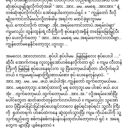
ဆုံးစုပ်ယူမျိုချလိုက်တဲ့အခါ “ အား…အား…မမ…မမရေ…အားအား ” နဲ့
တစ်ဆုံးစုပ်လိုက်တိုင်း အော်နေပါတော့တယ်ရှင် ။ “ ကျွန်တော် ဒီလို
မျိုးကောင်းလိမ့်မယ်လို့တစ်ခါမှ အရင်က မထင်ခဲ့ဖူးဘူးမမ
ရယ်..ကောင်းလိုက် တာဗျာ ..အိုး..အရမ်းကောင်းတာပဲ..အရမ်းပဲဗျာ”
ကျမလည်း ထွန်းထွန်းရဲ့လီးကြီးကို စုပ်နေတဲ့အရှိန် တဖြေးဖြေးမြှင့်ပီး
စုပ် ပေးလိုက်တော့ “ အား…အား..မမရေ..မမ..အရမ်းကောင်းလာပီဗျာ…
ကျွန်တော်မနေနိုင်တော့ဘူး..ဟူးဟူး….
အမလေး..အားလားလား…စုပ်ပါ..စုပ်ပါမမ ..မြန်မြန်လေး စုပ်ပေးပါ …..”
ဆိုပီး အောက်ကနေ လူးလွန့်အော်ဟစ်နေလိုက်တာ ရှင် ။ ကျမ လီးတန်
ကြီးကို မြန်မြန် စုပ်ပေးနေရင်းက သူ ပြီးတော့မယ်ဆိုတာ သိလိုက်ရပါ
တယ် ။ ကျမမရပ်မနားကြိုးစားပမ်းစား စုပ် ပေးနေတုန်းမှာပဲ.. “
အား..အာ့…မမ…မမ…ဖယ်..ဖယ်ပါအုံး..ကျွန်တော် ထွက်တော့မယ်မမ…
အား…မရတော့ဘူး..အောင့်ထားလို့ မရ တော့ဘူး.မမ ပါးစပ် ဖယ်..ပေး
အုံး …ထွက်တော့မယ်..ထွက်တော့မယ်…အား..အ..“ လို့အရမ်းအော်ပြီး
ပေါင်တွေတ ဆတ်ဆတ်တုန်တက်လာပါတယ် ။ ကျမလည်း သူအော်
လေ ပိုပြီးခပ်ပြင်းပြင်းစုပ်ပေးချင်လာလေ နဲ့စုပ်ရင်းစုပ်ရင်း သူ့လီး ကြီး
ကို ရုတ်တရက် ပါးစပ်ထဲကနေ ဆွဲထုတ်သွားပြီး ကျမ ကိုယ်ပေါ်ကို သူ့
သုက်ရည်တွေ စစ်ကနဲစစ်ကနဲပန်းပန်းထုတ်ပါတော့တယ် ရှင် ။ အရေ
တွေက များပြီး ပျစ်နေတာပဲ ။