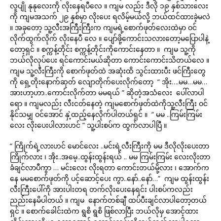
လူပျို နုနုလေးကို လိုးနေရပီလေ ။ ကျမ လည်း ဒီလို ၁၉ နှစ်သားလေး
ကို ကျမအသက် ၂၉ နှစ်မှာ လိုးပေး ရလိမ့်မယ်လို့ ဘယ်ထင်ထားခဲ့မလဲ
။ အခုတော့ သူ့လီးအကြီးကြီးက ကျမရဲ့စောက်ဖုတ်လေးထဲမှာ ဝင်
လိုက်ထွက်လိုက် လိုးနေပီ လေ ။ ပျော်ဖို့ကောင်းသလားတော့မပြောပါနဲ့
တော့ရှင် ။ စက္ကန့်တိုင်း စက္ကန့်တိုင်းကိုကောင်းနေတာ ။ ကျမ သူ့ကို
ဘယ်လိုလုပ်ပေး ရင်ကောင်းမယ်ဆိုတာ ကောင်းကောင်းသိတယ်လေ ။
ကျမ သူ့လီးကြီးကို စောက်ဖုတ်ထဲ အဆုံးထိ သွင်းထားပီး ဖင်ကြီးတွေ
ကို ရှေ့တိုးနောက်ဆုတ် လျောတိုက်ပေးလိုက်တော့ “ အိုး….မမ…မမ…
အားဟာ့ဟာ..ကောင်းလိုက်တာ မမရယ် ” ဆိုတဲ့အသံလေး ပေါ်လာပါ
ရော ။ ကျမလည်း လီးငတ်နေတဲ့ ကျမစောက်ဖုတ်ထဲကိုသူ့လီးကြီး ဝင်
နိုင်သမျှ ဝင်အောင် နှဲ့ထည့်နေလိုက်ပါတယ်ရှင် ။ “ မမ ..ကြမ်းကြမ်း
လေး လိုးပေးပါလားဟင် ” သူ့ပါးစပ်က ထွက်လာပါပြီ ။
“ ကြိုက်ရဲ့လားဟင် မောင်လေး ..မင်းရဲ့လီးကြီးကို မမ ဒီလိုလိုးပေးတာ
ကြိုက်လား ၊ အိုး..အမေ့..ထွန်းထွန်းရယ် .. မမ ကြမ်းကြမ်း လေးလိုးတာ
ခံချင်လာပီကွာ … မင်းလေး လိုးရတာ ကောင်းတယ်မို့လား ၊ အောက်က
နေ မမစောက်ဖုတ်ကို ပင့်ဆောင့်ပေး ကွာ..နော်..နော်…” ကျမ ထွန်းထွန်း
လီးကြီးပေါ်ကို အားပါးတရ တက်လိုးပေးနေရင်း ပါးစပ်ကလည်း
ညည်းနေမိပါတယ် ။ ကျမ နောက်တစ်ချီ ထပ်ပီးချင်လာပါတော့တယ်
ရှင် ။ စောက်ခေါင်းထဲက ရွစိ ရွစိ ဖြစ်လာပြီး ဘယ်လိုမှ အောင့်ထား