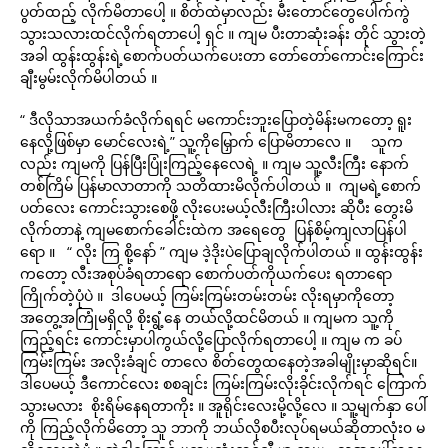
ပွတ်ထည့် လိုက်မိတာပေါ့ ။ စိတ်ထဲမှာလည်း မီးတောင်တွေပေါက်ကွဲ
သွားသလားထင်လိုက်ရတာပေါ့ ရှင် ။ ကျမ ပီးတာဆုံးခန်း တိုင် သွားတဲ့
အခါ ထွန်းထွန်းရဲ့စောက်ပတ်ယက်ပေးတာ တော်တော်ကောင်းကြောင်း
ချီးမွမ်းလိုက်မိပါတယ် ။
“ ဒီလိုသာအယက်ခံလိုက်ရရင် မကောင်းဘူးပြောတဲ့မိန်းမကတော့ ရူး
နေလို့ဖြစ်မှာ မောင်လေးရဲ့” သူ့ကိုမြှောက် ပြောမိတာလေ ။ သူက
လည်း ကျမကို ပြန်ပြီးပြုံးကြည့်နေလေရဲ့ ။ ကျမ သူ့လီးကြီး နောက်
တစ်ကြိမ် ပြန်မာလာတာကို သတိထားမိလိုက်ပါတယ် ။ ကျမရဲ့စောက်
ပတ်လေး ကောင်းသွားစေဖို့ လိုးပေးမယ့်လီးကြီးပါလား ဆိုပီး တွေးမိ
လိုက်တာနဲ့ ကျမစောက်ခေါင်းထဲက အရေတွေ ပြန်စိမ့်ကျလာပြန်ပါ
ရော ။ “ လိုး ကြ စို့နော် ” ကျမ ဒဲ့ဒိုးပဲပြောချလိုက်ပါတယ် ။ ထွန်းထွန်း
ကတော့ လီးအစုပ်ခံရတာရော စောက်ပတ်ကိုယက်ပေး ရတာရော
ကြိုက်တဲ့ပုံပဲ ။ ဒါပေမယ့် ကြမ်းကြမ်းတမ်းတမ်း လိုးရမှာကိုတော့
အတွေ့အကြုံမရှိလို့ စိုးရွံ့နေ တယ်လို့ထင်မိတယ် ။ ကျမက သူ့ကို
ကြည့်ရင်း ကောင်းမှာပါကွယ်လို့ပြောလိုက်ရတာပေါ့ ။ ကျမ က ခပ်
ကြမ်းကြမ်း အလိုးခံချင် တာလေ စိတ်တွေထနေတဲ့အခါမျိုးမှာဆိုရင်။
ဒါပေမယ့် ဒီကောင်လေး စစချင်း ကြမ်းကြမ်းလိုးခိုင်းလိုက်ရင် ကြောက်
သွားမလား စိုးရိမ်နေရတာကိုး ။ အူရိုင်းလေးမို့လို့လေ ။ သူ့မျက်နှာ ပေါ်
ကို ကြည့်လိုက်မိတော့ သူ ဘာကို ဘယ်လိုစပီးလုပ်ရမယ်ဆိုတာလုံး၀ မ