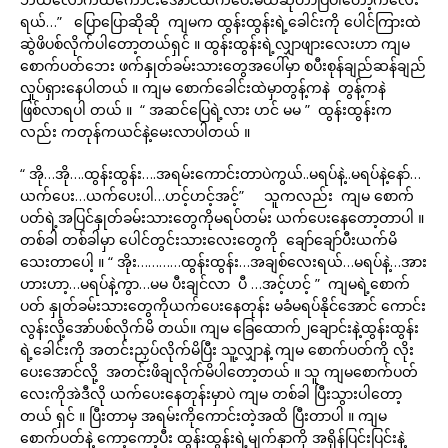
ရယ်…” ပြောပြောဆိုဆို ကျမက ထွန်းထွန်းရဲ့ခေါင်းကို ပေါင်ကြားထဲ
ဆွဲဖိပစ်လိုက်ပါတော့တယ်ရှင် ။ ထွန်းထွန်းရဲ့လျှာဖျားလေးဟာ ကျမ
စောက်ပတ်ဘေး ဖက်နှုတ်ခမ်းသားတွေအပေါ်မှာ စပီးစုန်ချည်ဆန်ချည်
လှုပ်ရှားနေပါတယ် ။ ကျမ စောက်ခေါင်းထဲမှာတွန့်ကနဲ တွန့်ကနဲ
ဖြစ်လာရပါ တယ် ။ “ အဆင်ပြေရဲ့လား ဟင် မမ ” ထွန်းထွန်းက
လည်း ကတုန်ကယင်နဲ့မေးလာပါတယ် ။
“ အို…အို….ထွန်းထွန်း….အရမ်းကောင်းတာပဲကွယ်..မရပ်နဲ့..မရပ်နဲ့နော်…
ယက်ပေး…ယက်ပေးပါ…ဟင့်ဟင့်အင့်” သူကလည်း ကျမ စောက်
ပတ်ရဲ့အပြင်နှုတ်ခမ်းသားတွေကိုမရပ်တမ်း ယက်ပေးနေတော့တာပါ ။
တစ်ခါ တစ်ခါမှာ ပေါင်တွင်းသားလေးတွေကို ချော်ချော်ပီးယက်မိ
သေးတာပေါ့ ။ “ အိုး…………ထွန်းထွန်း…အချစ်လေးရယ်…မရပ်နဲ့…အား
ဟားဟာ့…မရပ်နဲ့ကွာ…မမ ပီးချင်လာ ပီ …အင့်ဟင့် ” ကျမရဲ့စောက်
ပတ် နှုတ်ခမ်းသားတွေကိုယက်ပေးနေတုန်း မခံမရပ်နိုင်အောင် ကောင်း
လွန်းလို့အော်ပစ်လိုက်မိ တယ်။ ကျမ ခြေထောက်၂ချောင်းနဲ့ထွန်းထွန်း
ရဲ့ခေါင်းကို အတင်းညှပ်လိုက်မိပြီး သူ့လျှာနဲ့ ကျမ စောက်ပတ်ကို လိုး
ပေးအောင်လို့ အတင်းဖိချလိုက်မိပါတော့တယ် ။ သူ ကျမစောက်ပတ်
လေးကိုအဲဒီလို ယက်ပေးနေတုန်းမှာပဲ ကျမ တစ်ခါ ပြီးသွားပါတော့
တယ် ရှင် ။ ပြီးတာမှ အရမ်းကိုကောင်းတဲ့အထိ ပြီးတာပါ ။ ကျမ
စောက်ပတ်နဲ့ ကော့ကော့ပီး ထွန်းထွန်းရဲ့မျက်နှာကို အရှိန်ပြင်းပြင်းနဲ့