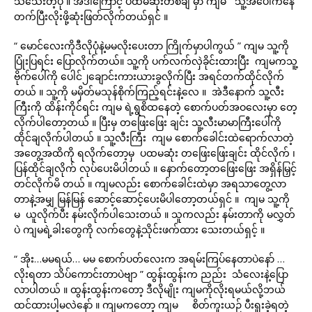
သိသေးတဲ့ပုံ ။ အဲဒါကြောင့် ပထမဆုံးတစ်ချီ မှာ ကျမ သူ့အပေါ်ကနေ
တက်ပြီးလိုးဖို့ဆုံးဖြတ်လိုက်တယ်ရှင် ။
“ မောင်လေးကိုဒီလိုပုံနဲ့မမလိုးပေးတာ ကြိုက်မှာပါကွယ် ” ကျမ သူ့ကို
ပြုံးပြရင်း ပြောလိုက်တယ်။ သူ့ကို ပက်လက်လှဲခိုင်းထားပြီး ကျမကသူ့
ဗိုက်ပေါ်ကို ပေါင်၂ချောင်းကားယားခွလိုက်ပြီး အရင်တက်ထိုင်လိုက်
တယ် ။ သူ့ကို မမှိတ်မသုန်စိုက်ကြည့်ရင်းနဲ့လေ ။ အဲဒီနောက် သူ့လီး
ကြီးကို ထိန်းကိုင်ရင်း ကျမ ရဲ့ရွစိထနေတဲ့ စောက်ပတ်အဝလေးမှာ တေ့
လိုက်ပါတော့တယ် ။ ပြီးမှ တဖြေးဖြေး ချင်း သူ့လီးမာမာကြီးပေါ်ကို
ထိုင်ချလိုက်ပါတယ် ။ သူ့လီးကြီး ကျမ စောက်ခေါင်းထဲရောက်လာတဲ့
အတွေ့အထိကို ရလိုက်တော့မှ ပထမဆုံး တဖြေးဖြေးချင်း ထိုင်လိုက် ၊
ပြန်ထိုင်ချလိုက် လုပ်ပေးမိပါတယ် ။ နောက်တော့တဖြေးဖြေး အရှိန်မြှင့်
တင်လိုက်မိ တယ် ။ ကျမလည်း စောက်ခေါင်းထဲမှာ အရသာတွေ့လာ
တာနဲ့အမျှ မြန်မြန် ဆောင့်ဆောင့်ပေးမိပါတော့တယ်ရှင် ။ ကျမ သူ့ကို
မ ယူလိုက်ပီး နမ်းလိုက်ပါသေးတယ် ။ သူကလည်း နမ်းတာကို မလွှတ်
ပဲ ကျမရဲ့ခါးတွေကို လက်တွေနဲ့သိုင်းဖက်ထား သေးတယ်ရှင့် ။
“ အိုး…မမရယ်… မမ စောက်ပတ်လေးက အရမ်းကြပ်နေတာပဲနော် …
လိုးရတာ သိပ်ကောင်းတာပဲဗျာ ” ထွန်းထွန်းက ညည်း သံလေးနဲ့ပြော
လာပါတယ် ။ ထွန်းထွန်းကတော့ ဒီလိုမျိုး ကျမကိုလိုးရမယ်လို့ဘယ်
ထင်ထားပါ့မလဲနော် ။ ကျမကတော့ ကျမ စိတ်ကူးယဉ် ပီးရူးခဲ့ရတဲ့