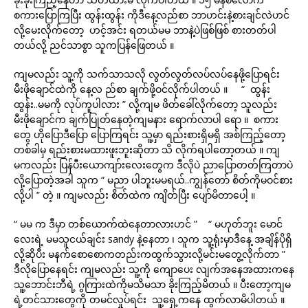
စကားပြောကြပြီး ထွန်းထွန်း ကိုဒီနေ့လည်စာ ဘာဟင်းနဲ့စားချင်လဲဟင်
လို့မေးလိုက်တော့ ဟင့်အင်း ရတယ်မမ ဘာနဲ့ပဲဖြစ်ဖြစ် စားတတ်ပါ
တယ်လို့ ညင်သာစွာ သူကပြန်ဖြေတယ် ။
ကျမလည်း သူ့ကို သက်သာသလို လွတ်လွတ်လပ်လပ်နေဖို့ပြောရင်း
မီးဖိုချောင်ထဲကို နေ့လ ည်စာ ချက်ဖို့ဝင်လိုက်ပါတယ် ။ “ ထွန်း
ထွန်း..မမကို လုပ်ကူပါလား ” လို့ကျမ ဖိတ်ခေါ်လိုက်တော့ သူလည်း
မီးဖိုချောင်က ချက်ပြုတ်နေတဲ့ကျမနား ရောက်လာပါ ရော ။ စကား
တွေ ဟိုပြောဒီပြော ပြောကြရင်း သူ့မှာ ရည်းစားရှိမရှိ အစ်ကြည့်တော့
တစ်ခါမှ ရည်းစားမထားဖူးဘူးဆိုတာ သိ လိုက်ရပါတော့တယ် ။ ကျ
မကလည်း ပြန်ပီးယောကျာ်းလေးတွေက ဒီလိုပဲ ညာပြောတတ်ကြတာပဲ
လို့ပြောတဲ့အခါ သူက “ မညာ ပါဘူးမမရယ်..ကျွန်တော် စိတ်ကိုမဝင်စား
လို့ပါ ” တဲ့ ။ ကျမလည်း စိတ်ထဲက ကျိတ်ပြီး ပျော်မိတာပေါ့ ။
“ မမ က ဒီမှာ တစ်ယောက်ထဲနေတာလားဟင် ” “ မဟုတ်ဘူး မောင်
လေးရဲ့ မမသူငယ်ချင်း sandy နဲ့နေတာ ၊ သူက သူ့ရုံးမှာဒီနေ့ အချိန်ပိုရှိ
လို့ဆိုပီး မနက်စောစောကတည်းကထွက်သွားလို့မင်းမတွေ့လိုက်တာ ”
ဒီလိုပြောနေရင်း ကျမလည်း သူ့ကို ကျောပေး လျက်အနေအထားကနေ
သူ့ဘောင်းဘီရဲ့ ဂွကြားထဲကိုမသိမသာ ခိုးကြည့်မိတယ် ။ ပီးတော့ကျမ
ရဲ့တင်သားတွေကို တမင်လှုပ်ရင်း သူ့ရှေ့ကနေ ထွက်လာမိပါတယ် ။