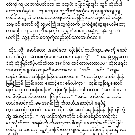
လီးကို ကျမစောက်ပတ်လေးထဲ တေ့ပီး ဖြေးဖြေးချင်း သွင်းလိုက်ပါ
တော့တယ်ရှင် ။ ကျမလည်း သူ့လိုးတဲ့အတိုင်း စည်းချက်ကျကျ
တင်ပါးတွေကို ကော့ကော့ပေးရင်းလီးတန်ကြီးစောက်ဖုတ်ထဲ ဝင်နိုင်
သမျှဝင် အောင် လို့ သူ့ဖင်ကြီးတွေကိုလက်၂ဖက်နဲ့ဆွဲဆွဲချပေးမိတော့
တာပေါ့ ။ ကျမ သူ လိုးနေတုန်း သူ့မျက်နှာတွေအနှံ့လျှာနဲ့လျှောက်
ယက်ပြီး သူ့နှုတ်ခမ်းတွေကိုလည်းစုပ်သေးတယ်လေ ။
“ လိုး…လိုး..မောင်လေး…မောင်လေး လိုးနိုင်ပါတယ်ကွာ…မမ ကို မောင်
လေး ဒီလို အမြဲတမ်းလိုးပေးရမယ်နော်..နော်..လို့” “ မမ နဲ့ကျွန်တော်
ဒီလို လိုးဖြစ်လိမ့်မယ်ဆိုတာ အရင်က ထင်ထားဖူးလားမမ ” လိုးနေရင်း
အဆောင့်မပျက်ပဲ ကျမကိုမေးတာလေ ။ “ အင်း… အင်း…” ကျမ
လည်း ဒီလောက်ပဲပြန်ဖြေနိုင်တော့တယ် ။ “ ဆောင့်ကွာ..မောင်…မြန်
မြန်နဲ့ကြမ်းကြမ်းလေး ဆောင့်ပေး စမ်းပါကွာ ” ထွန်းထွန်းရဲ့ဆောင့်
ချက်တွေက တဖြေးဖြေးနဲ့ ကြမ်းပြီး မြန်လာပါတယ် ။ “ ကောင်းလား
မမ ဒီလိုဆောင့်ပေးတာ.. ကြိုက်လား ” “ အင်း…အင့်ဟင့်…ကောင်း
တယ်မောင်ရယ်..မမ အရမ်းကြိုက်တယ်..ဆောင့်ပါ..မရပ်နဲ့
ကွာ..ဆောင့်..ဟုတ်ပီ ..မောင်…အိုး…အိုး..မောင်ရေ..မြန်မြန်…မြန်မြန်လို့
ဆို့..အိဟင့်ဟင့်….” ကျမပြောတဲ့အတိုင်း ပစ်ပစ်နှစ်နှစ်ဆောင့်လိုး
ပေးလိုက်တာ အရမ်းကို ထိတော့တာပါပဲရှင် ။ ဆောင့်ချက်ပြင်းပြင်း
တစ်ချက် မှာတော့ သူ့ရဲ့ဒစ်ကြီးဟာ ကျမရဲ့သားအိမ်ဝကို ဒုတ်ခနဲ လာ