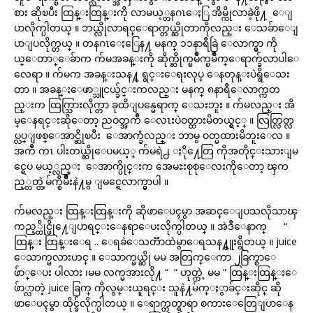
စား ဆိုၿပီး ထြန္းထြန္းကို လာမယ့္တနဂၤေႏြ အိမ္ကိုလာခဲ့ဖို႔ ေျ
ပာလိုက္ပါတယ္ ။ ဘယ္လိုလာရင္ေရာက္တယ္ဆိုတာကိုလည္း ေသခ်ာေျ
ပာျပလိုက္တယ္ ။ တနဂၤေႏြေန႔ မနက္ ၁၁နာရီခြဲ ေလာက္မွာ ကို
ယ္ေတာ္ေခ်ာက က်မအခန္းကို ဆိုက္ဆိုက္ၿမိဳက္ၿမိဳက္ေရာက္ခ်လာပါေ
လေရာ ။ က်မက အခန္းသန႔္ ရွင္းေရးလုပ္ ေနတုန္းပဲရွိေသး
တာ ။ အခန္းေဖာ္သူငယ္ခ်င္းကလည္း မနက္ ၈နာရီေလာက္ကတ
ည္းက ထြက္သြားလိုက္တာ ခုထိျပန္မေရာက္ ေသးဘူး ။ က်မလည္း အိ
မ္ေနရင္းဆိုေတာ့ ညဝတ္အက်ီ ေလၤးပဲဝတ္ထားမိတယ္ရွင့္ ။ လြတ္လြတ္လ
ပ္လပ္ျဖစ္ေအာင္ဆိုၿပီး ေအာက္ခံလည္း ဘာမွ ဝတ္မထားမိဘူးေလ ။
အက်ီ ကၤ ပါးတယ္ဆိုေပမယ့္ က်မရဲ႕ ႏို႔ေတြ ကိုအတိုင္းသားျမ
င္ရေပ မယ့္လည္း ေအာက္ပိုင္းက အေမႊးစုစုေလးကိုေတာ့ ၾက
ည့္တတ္တဲ့မ်က္စိမ်ိဳးနဲ႔မွ ျမင္ရေလာက္မွာပါ ။
က်မလည္း ထြန္းထြန္းကို ဆိုဖာေပၚမွာ အဆင္ေျပသလိုသာၾ
ကည့္ထိုင္ဖို႔ေျပာရင္းေနရာေပးလိုက္ပါတယ္ ။ အဲဒီေနာက္ “
ထြန္း ထြန္းေရ .. ေရခဲေသတၱာထဲမွာေရသန႔္ဗူးရွိတယ္ ။ juice
ေသာက္မလားဟင္ ။ ေသာက္မယ္ဆို မမ အတြက္ေကာ ၂ခြက္စာေ
ဖ်ာ္ေပး ပါလား ၊မမ လက္မအားလို႔ “ “ ဟုတ္ကဲ့ မမ ” ထြန္းထြန္းေ
ဖ်ာ္လာတဲ့ juice ခြက္ ကိုလွမ္းယူရင္း သူနဲ႔မ်က္ႏွာခ်င္းဆိုင္ ဆို
ဖာေပၚမွာ ထိုင္ခ်လိုက္ပါတယ္ ။ ေရာက္တတ္ရာရာ စကားေတြေျပာေန