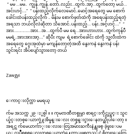
“ မမ …မမ.. ကျွန်..ကျွန်..တော်..လည်း…ထွက်..အာ့…ထွက်တော့ မယ်…
အင်းဟင့်….” “ ပန်းထည့်လိုက်လေမောင်..မောင့်အရေတွေ မမ စောက်
ခေါင်းထဲပန်းထည့်လိုက် .. မိန်းမ စောက်ဖုတ်ထဲကို အရေပန်းထည့်ရတဲ့
အရသာ ဘယ်လိုလဲဆိုတာ သိအောင်..ပန်းထည့်… ပန်း..အင့်ဟင့်….” “
အား……………အား…အ….ထွက်ပီ မမ ရေ…အားဟားဟား…ထွက်ကုန်ပီ
မမရဲ့..အားအားအာ့….” ဆိုပီး ကျမ ရဲ့စောက်ခေါင်း ထဲကို သူ့လီးထဲက
အရေတွေ ဂွေးအုထဲမှာ မကျန်တော့တဲ့အထိ နွေးကနဲ နွေးကနဲ ပန်း
သွင်းရင်း အိပ်ပျော်သွားတော့ တယ်
Zawgyi
ေကာင္းလိုက္တာ မမရယ္
က်မ အသက္က ၂၉ ႏွစ္ပါ ။ ။ ကုမၸဏီတစ္ခုမွာ စာရင္းကိုင္လုပ္ရင္း သူင
ယ္ခ်င္းတစ္ေယာက္နဲ႔အိမ္ခန္းေလး တစ္ခန္းငွားေနတယ္ဆိုပါေတာ့ ။
အရင္က က်မေယာက်ာ္းေလးေတြအမ်ားႀကီးနဲ႔ျဖစ္ ခဲ့ဖူးေပမ
ယ့္ လူပ်ိဳစစ္စစ္ေလးတစ္ေယာက္နဲ႔ေတာ့ျဖစ္ၾကည့္ခ်င္တဲ့စိတ္ကူးေတြေ