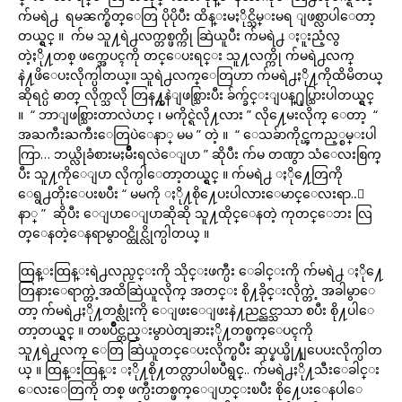
က်မရဲ႕ ရမၼက္စိတ္ေတြ ပိုပိုပီး ထိန္းမႏိုင္သိမ္းမရ ျဖစ္လာပါေတာ့
တယ္ရွင္ ။ က်မ သူ႔ရဲ႕လက္တစ္ဖက္ကို ဆြဲယူပီး က်မရဲ႕ ႏူးညံ့လွ
တဲ့ႏို႔တစ္ ဖက္အေပၚကို တင္ေပးရင္း သူ႔လက္ကို က်မရဲ႕လက္
နဲ႔ဖိေပးလိုက္ပါတယ္။ သူရဲ႕လက္ေတြဟာ က်မရဲ႕ႏို႔ကိုထိမိတယ္
ဆိုရင္ပဲ ဓာတ္ လိုက္သလို တြန႔္ကနဲျဖစ္သြားပီး ခ်က္ခ်င္းျပန္႐ုပ္သြားပါတယ္ရွင္
။ “ ဘာျဖစ္သြားတာလဲဟင္ ၊ မကိုင္ရဲလို႔လား ” လို႔ေမးလိုက္ ေတာ့ “
အႀကီးႀကီးေတြပဲေနာ္ မမ ” တဲ့ ။ “ ေသခ်ာကိုင္ၾကည့္စမ္းပါ
ကြာ… ဘယ္လိုခံစားမႈမ်ိဳးရလဲေျပာ ” ဆိုပီး က်မ တဏွာ သံေလးစြက္
ပီး သူ႔ကိုေျပာ လိုက္ပါေတာ့တယ္ရွင္ ။ က်မရဲ႕ ႏို႔ေတြကို
ေရွ႕တိုးေပးၿပီး “ မမကို ႏို႔စို႔ေပးပါလားေမာင္ေလးရာ..ေ
နာ္ ” ဆိုပီး ေျပာေျပာဆိုဆို သူ႔ထိုင္ေနတဲ့ ကုတင္ေဘး လြ
တ္ေနတဲ့ေနရာမွာဝင္ထိုင္လိုက္ပါတယ္ ။
ထြန္းထြန္းရဲ႕လည္ပင္းကို သိုင္းဖက္ပီး ေခါင္းကို က်မရဲ႕ ႏို႔ေ
တြနားေရာက္တဲ့အထိဆြဲယူလိုက္ အတင္း စို႔ခိုင္းလိုက္တဲ့ အခါမွာေ
တာ့ က်မရဲ႕ႏို႔တစ္လုံးကို ေျဖးေျဖးနဲ႔ညင္ညင္သာသာ စပီး စို႔ပါေ
တာ့တယ္ရွင္ ။ တၿပိဳင္တည္းမွာပဲတျခားႏို႔တစ္ဖက္ေပၚကို
သူ႔ရဲ႕လက္ ေတြ ဆြဲယူတင္ေပးလိုက္ၿပီး ဆုပ္နယ္ဖို႔ျပေပးလိုက္ပါတ
ယ္ ။ ထြန္းထြန္း ႏို႔စို႔တတ္လာပါၿပီရွင္.. က်မရဲ႕ႏို႔သီးေခါင္း
ေလးေတြကို တစ္ ဖက္ပီးတစ္ဖက္ေျပာင္းၿပီး စို႔ေပးေနပါေ