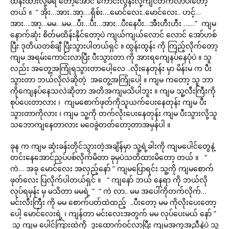
ထိန်းထားလို့မရ တော့အောင် ကောင်းလွန်းလို့ကျင်တက်လာပါတော့
တယ် ။ “ အိုး…အား..အာ့….ရှိစ်း….မောင်လေး..မောင်လေး.. ဟင့်…
အား….အာ့…မမ…မမ…ပီး…ပီး…အား…ပီးနေပီး…အီးဟီးဟီး ……” ကျမ
နောက်ဆုံး စိတ်မထိန်းနိုင်တော့ပဲ ကျယ်ကျယ်လောင် လောင် အော်ဟစ်
ပြီး ဒုတိယတစ်ချီ ပြီးသွားပါတယ်ရှင် ။ ထွန်းထွန်း ကို ကြည့်လိုက်တော့
ကျမ အရမ်းကောင်းလာပြီး ပီးသွားတာ ကို အားရကျေနပ်နေပုံပဲ ။ သူ
လည်း အတွေ့အကြုံရသွားတာပေါ့လေ ..လိုးနေတုန်း မှာ မိန်းမ က ပီး
သွားတာ ဘယ်လိုလဲဆိုတဲ့ အတွေ့အကြုံပေါ့ ။ ကျမ ကတော့ သူ ဘာ
ကိုကျေနပ်နေသလဲဆိုတာ အတိအကျမသိပါဘူး ။ ကျမ သူ့လီးကြီးကို
စုပ်ပေးတာလား ၊ ကျမစောက်ဖုတ်ကိုသူယက်ပေးနေတုန်း ကျမ ပီး
သွားတာကိုလား ၊ ကျမ သူ့ကို တက်လိုးပေးနေတုန်း ကျမ ပီးသွားလို့သူ
သဘောကျနေတာလား မဝေခွဲတတ်တော့တာအမှန်ပါ ။
ခုန က ကျမ ဆုံးခန်းတိုင်သွားတဲ့အချိန်မှာ သူ့ရဲ့ခါးကို ကျမပေါင်တွေနဲ့
တင်းနေအောင်ညှပ်ပစ်လိုက်မိတာ ခုမှပဲသတိထားမိတော့ တယ် ။ “
ကဲ… အခု မောင်လေး အလှည့်နော် ” ကျမပြောရင်း သူ့ကို ကျမစောက်
ဖုတ်လေး ပြလိုက်ပါတယ်ရှင် ။ “ ကျနော် ဘယ် နေရာ ကို ဘယ်လို
လုပ်ရမှန်း မှ မသိတာ မမရဲ့ ” “ ကဲ လာ.. မမ အပေါ်ကိုတက်လိုက်…
မင်းလီးကြီး ကို မမ စောက်ပတ်ထဲထည့် ..ပီးတော့ မမ ကိုလိုးပေးတော့
ပေါ့ မောင်လေးရဲ့ ၊ ကျန်တာ မင်းလေးအတွက် မမ လုပ်ပေးမယ် နော် ”
သူ ကျမ ပေါင်ကြားထဲကို ဒူးထောက်ဝင်လာပြီး ကျမအကူအညီနဲ့ပဲ သူ့