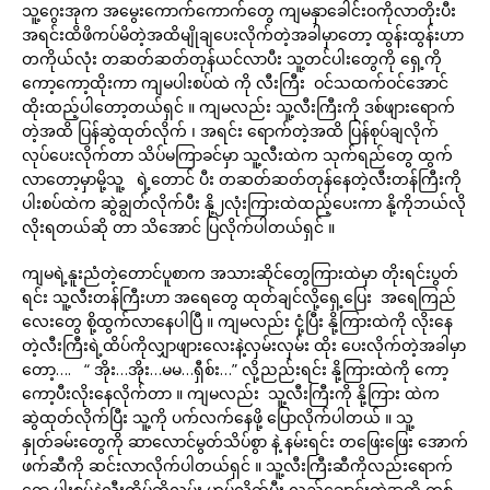
သူ့ဂွေးအုက အမွေးကောက်ကောက်တွေ ကျမနှာခေါင်းဝကိုလာတိုးပီး
အရင်းထိဖိကပ်မိတဲ့အထိမျိုချပေးလိုက်တဲ့အခါမှာတော့ ထွန်းထွန်းဟာ
တကိုယ်လုံး တဆတ်ဆတ်တုန်ယင်လာပီး သူ့တင်ပါးတွေကို ရှေ့ကို
ကော့ကော့ထိုးကာ ကျမပါးစပ်ထဲ ကို လီးကြီး ဝင်သထက်ဝင်အောင်
ထိုးထည့်ပါတော့တယ်ရှင် ။ ကျမလည်း သူ့လီးကြီးကို ဒစ်ဖျားရောက်
တဲ့အထိ ပြန်ဆွဲထုတ်လိုက် ၊ အရင်း ရောက်တဲ့အထိ ပြန်စုပ်ချလိုက်
လုပ်ပေးလိုက်တာ သိပ်မကြာခင်မှာ သူ့လီးထဲက သုက်ရည်တွေ ထွက်
လာတော့မှာမို့သူ့ ရဲ့တောင် ပီး တဆတ်ဆတ်တုန်နေတဲ့လီးတန်ကြီးကို
ပါးစပ်ထဲက ဆွဲချွတ်လိုက်ပီး နို့၂လုံးကြားထဲထည့်ပေးကာ နို့ကိုဘယ်လို
လိုးရတယ်ဆို တာ သိအောင် ပြလိုက်ပါတယ်ရှင် ။
ကျမရဲ့နူးညံတဲ့တောင်ပူစာက အသားဆိုင်တွေကြားထဲမှာ တိုးရင်းပွတ်
ရင်း သူ့လီးတန်ကြီးဟာ အရေတွေ ထုတ်ချင်လို့ရှေ့ပြေး အရေကြည်
လေးတွေ စို့ထွက်လာနေပါပြီ ။ ကျမလည်း ငုံ့ပြီး နို့ကြားထဲကို လိုးနေ
တဲ့လီးကြီးရဲ့ထိပ်ကိုလျှာဖျားလေးနဲ့လှမ်းလှမ်း ထိုး ပေးလိုက်တဲ့အခါမှာ
တော့…. “ အိုး…အိုး…မမ…ရှီစ်း…” လို့ညည်းရင်း နို့ကြားထဲကို ကော့
ကော့ပီးလိုးနေလိုက်တာ ။ ကျမလည်း သူ့လီးကြီးကို နို့ကြား ထဲက
ဆွဲထုတ်လိုက်ပြီး သူ့ကို ပက်လက်နေဖို့ ပြောလိုက်ပါတယ် ။ သူ့
နှုတ်ခမ်းတွေကို ဆာလောင်မွတ်သိပ်စွာ နဲ့ နမ်းရင်း တဖြေးဖြေး အောက်
ဖက်ဆီကို ဆင်းလာလိုက်ပါတယ်ရှင် ။ သူ့လီးကြီးဆီကိုလည်းရောက်
ရော ပါးစပ်နဲ့လီးထိပ်ကိုလှမ်း ဟပ်လိုက်ပီး လည်ချောင်းထဲအထိ တစ်