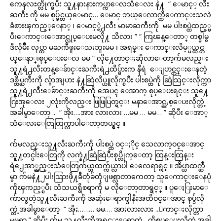
ကေနလႊတ္လိုက္ၿပီး သူ႔နားနားကပ္ကာေလသံေလး နဲ႔ “ ေမာင့္ လီး
ႀကီး ကို မမ စုပ္ခ်င္တယ္ေမာင္… ေမာင္ ဘယ္ေလာက္ထိေကာင္းသလဲ
ခံစားၾကည့္ေနာ္ ၊ ေမာင့္ရဲ႕လီး မာမာႀကီးကို မမ ပါးစပ္ထဲထည့္ၿ
ပီးေကာင္းေအာင္လုပ္ေပးမလို႔ သိလား ” “ ကြၽန္ေတာ္ တစ္ခါမွ
ဒီလိုမ်ိဳး လုပ္တာ မႀကဳံဖူးေသးဘူးမမ ၊ အရမ္း ေကာင္းလိမ့္မယ္ထင္တ
ယ္ေနာ္၊စုပ္ေပးေလ မမ ” လို႔ေတာင္းဆိုလာေတာ့က်မလည္း
သူ႔ရဲ႕လီးတန္ေခ်ာင္းႀကီးရဲ႕ထိပ္ဖ်ားက နီရဲ ေျပာင္တင္းေနတဲ့
ဒစ္ထိပ္ႀကီးကို လွ်ာအျပား နဲ႔ဆြဲလိပ္ယူလိုက္ၿပီး ပါးစပ္ထဲကို ဆြဲသြင္းလိုက္ကာ
သူ႔ရဲ႕လီးေခ်ာင္းႀကီးကို အေပၚ ေအာက္ စုပ္ေပးရင္း သူ႔ေ
ဂြးအုေလး ၂လုံးကိုလည္း ဖြဖြပြတ္ရင္း မနာေအာင္ညႇစ္ေပးလိုက္တဲ့
အခါမွာေတာ့ .. “ အိုး….အား လားလား …မမ … မမ… ” ဆိုပီး ေအာ္
သံေလးေတြထြက္လာပါေတာ့တယ္ရွင္ ။
က်မလည္းသူ႔လီးႀကီးကို ပါးစပ္ထဲ ဝင္ႏိုင္ သေလာက္ဝင္ေအာင္
သူ႔တင္ပါးေတြကို လက္နဲ႔ဆြဲဆြဲပီးစုပ္လိုက္ေတာ့ ထြန္းထြန္း
ရဲ႕ေအာ္ညည္းသံေတြက်ယ္သထက္က်ယ္လာပါ ေလေရာရွင္ ။ အိပ္ယာထက္ဆီ
မွာ က်မနဲ႔၂ပါးသြားဖို႔ခ်ီတုံခ်တုံျဖစ္လာတာကေတာ့ သူေကာင္းေနပုံ
ကိုၾကည့္ၿပီး သံသယရွိစရာကို မ လိုေတာ့တာရွင့္ ။ ပူေႏြးမာေ
က်ာလွတဲ့သူ႔လီးႀကီးကို အဆုံးေရာက္ခါနီးအထိဝင္ေအာင္ စုပ္ခ်လို
က္တဲ့အခါမွာေတာ့ “ အိုး……… မမ…. အားလားလား ..ေကာင္းလိုက္တာ
မမရာ ” ဆိုပီး က်မ သူ႔လီးကိုအရင္းေရာက္တဲ့ ထိစုပ္ေပးလိုက္တဲ့အခါ