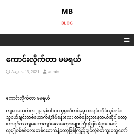
MB
BLOG
ကောင်းလိုက်တာ မမရယ်
August 13, 2021
admin
ကောင်းလိုက်တာ မမရယ်
ကျမ အသက်က ၂၉ နှစ်ပါ ။ ။ ကုမ္ပဏီတစ်ခုမှာ စာရင်းကိုင်လုပ်ရင်း
သူငယ်ချင်းတစ်ယောက်နဲ့အိမ်ခန်းလေး တစ်ခန်းငှားနေတယ်ဆိုပါတော့
။ အရင်က ကျမယောကျာ်းလေးတွေအများကြီးနဲ့ဖြစ် ခဲ့ဖူးပေမယ့်
လူပျိုစစ်စစ်လေးတစ်ယောက်နဲ့တော့ဖြစ်ကြည့်ချင်တဲ့စိတ်ကူးတွေတော်