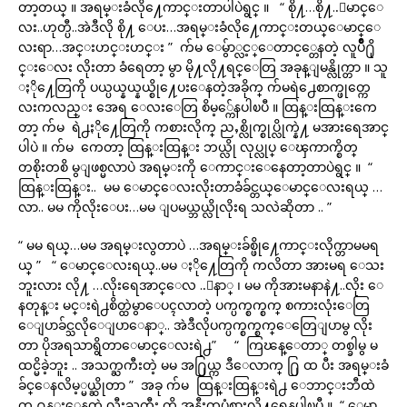
တာ့တယ္ ။ အရမ္းခံလို႔ေကာင္းတာပါပဲရွင္ ။ “ စို႔…စို႔..ေမာင္ေ
လး..ဟုတ္ပီ..အဲဒီလို စို႔ ေပး…အရမ္းခံလို႔ေကာင္းတယ္ေမာင္ေ
လးရာ…အင္းဟင္းဟင္း ” က်မ ေမွ်ာ္လင့္ေတာင့္တေနတဲ့ လူပ်ိဳ႐ို
င္းေလး လိုးတာ ခံရေတာ့ မွာ မို႔လို႔ရင္ေတြ အခုန္ျမန္လိုက္တာ ။ သူ
ႏို႔ေတြကို ပယ္ပယ္နယ္နယ္စို႔ေပးေနတဲ့အခိုက္ က်မရဲ႕ေစာက္ဖုတ္ကေ
လးကလည္း အေရ ေလးေတြ စိမ့္က်ေနပါၿပီ ။ ထြန္းထြန္းကေ
တာ့ က်မ ရဲ႕ႏို႔ေတြကို ကစားလိုက္ ညႇစ္လိုက္စုပ္လိုက္နဲ႔ မအားရေအာင္
ပါပဲ ။ က်မ ကေတာ့ ထြန္းထြန္း ဘယ္လို လုပ္လုပ္ ေၾကာက္စိတ္
တစိုးတစိ မွျဖစ္မလာပဲ အရမ္းကို ေကာင္းေနေတာ့တာပဲရွင္ ။ “
ထြန္းထြန္း.. မမ ေမာင္ေလးလိုးတာခံခ်င္တယ္ေမာင္ေလးရယ္ …
လာ.. မမ ကိုလိုးေပး…မမ ျပမယ္ဘယ္လိုလိုးရ သလဲဆိုတာ .. ”
“ မမ ရယ္…မမ အရမ္းလွတာပဲ …အရမ္းခ်စ္ဖို႔ေကာင္းလိုက္တာမမရ
ယ္ ” “ ေမာင္ေလးရယ္..မမ ႏို႔ေတြကို ကလိတာ အားမရ ေသး
ဘူးလား လို႔ …လိုးရေအာင္ေလ ..ေနာ္ ၊ မမ ကိုအားမနာနဲ႔..လိုး ေ
နတုန္း မင္းရဲ႕စိတ္ထဲမွာေပၚလာတဲ့ ပက္ပက္စက္စက္ စကားလုံးေတြ
ေျပာခ်င္သလိုေျပာေနာ္.. အဲဒီလိုပက္ပက္စက္စက္ေတြေျပာမွ လိုး
တာ ပိုအရသာရွိတာေမာင္ေလးရဲ႕” “ ကြၽန္ေတာ္ တစ္ခါမွ မ
ထင္မိခဲ့ဘူး .. အသက္ႀကီးတဲ့ မမ အ႐ြယ္က ဒီေလာက္ ႐ြ ထ ပီး အရမ္းခံ
ခ်င္ေနလိမ့္မယ္ဆိုတာ ” အခု က်မ ထြန္းထြန္းရဲ႕ ေဘာင္းဘီထဲ
က ႐ုန္းေနတဲ့ လီးႀကီး ကို အနီးကပ္ခံစားလို႔ရေနပါၿပီ ။ “ ေမာ