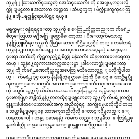
သူ႔ရဲ႕ ထြားႀကိဳင္းလွတဲ့ အေခ်ာင္းႀကီး ကို အေျမႇာင္းလို
က္ကို ျမင္ရတာ ။ အသားက လတ္လတ္ ၊ ဆံပင္နက္နက္ ၊ မ်က္လုံးနက္နက္ေတြ
နဲ႔ ။ အို…ရင္ခုန္ခ်င္စရာပါပဲရွင္ ရယ္ ။
မရွက္တမ္း ဝန္ခံရရင္ေတာ့ သူ႔ကို စ ေတြ႕လိုက္ကတည္းက က်မရဲ႕
စိတ္ေတြဟာ မ႐ိုးမ႐ြ ျဖစ္လာမိေတာ့တာ ။ ပီးေတာ့က်မသာသူ
နဲ႔႐ြယ္တူဆိုရင္ သူ႔ကို ပိုဆြဲေဆာင္ႏိုင္လိမ့္မယ္ထင္မိပါတယ္ ။ တခါတရံ
သူ႔ရဲ႕ေဘာင္းဘီေရွ႕က အထင္းသားေပၚေနတဲ့ အေျမႇာ
င္းရာ ႀကီးကို ကိုင္ၾကည့္ခ်င္တဲ့စိတ္ကို မနဲႀကီး ထိန္းထားေနရေတာ့
တယ္ ။ သူနဲ႔ေလွကားအတက္အဆင္းမွာ ၂ခါေလာက္ဆုံျဖစ္ေတာ့
သူ႔ ကို က်မရဲ႕ခႏၶာကိုယ္အလွအပေတြ မသိမသာလွစ္ဟ ျပလိုက္မိပါတ
ယ္ ။ က်မရဲ႕ ၃၄ လက္မ နီးနီးရွိတဲ့ရင္သားေတြကို ပိုေပၚ ေအာင္တီရွပ္ကို
ၾကပ္ၾကပ္ေလးဝတ္ၿပီး အသားကပ္ေဘာင္းဘီတင္းတင္းေလး
ကို ဝတ္ၿပီး သူ႔ကို သိသိသာသာႀကီးျမဴဆြယ္သလို လုပ္မိေရာ ။ ထမ
င္းစားပြဲမွာ အန္တီတို႔နဲ႔တူတူထိုင္ျဖစ္ၾကေတာ့ သူ႔ကို က်မရဲ႕လက္ကို
င္ဖုန္းနံပါတ္ေပးထားၿပီးအကူ အညီလိုရင္ ဆက္ဖို႔ေပးလိုက္မိပါတယ္
။ ဘယ္အခ်ိန္ျဖစ္ျဖစ္ ဘာအကူအညီလိုလို ေတာင္းဖို႔လည္း ေျ
ပာရတာေပါ့ ။ ဟန္ျပအေနနဲ႔ က်မက လည္း သူ႔မိဘ ေတြရဲ႕ဖု
န္းနံပါတ္ကို ဟန္ေဆာင္ပန္ေဆာင္ျပန္ယူထားလိုက္တာေပါ့ ။
သူေရာက္ၿပီး တစ္လေလာက္အၾကာမွာ က်မအခန္းမွာ ေန႔လည္စာ လာ