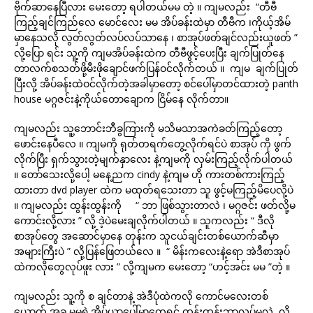
ဗိုက်ဆာနေပြီလား မေးတော့ ရပါတယ်မမ တဲ့ ။ ကျမလည်း “တီဗီ
ကြည့်ချင်ကြည်လေ မောင်လေး မမ အိပ်ခန်းထဲမှာ တီဗီက ၊ကိုယ့်အိမ်
မှာနေသလို လွတ်လွတ်လပ်လပ်သာနေ ၊ စာအုပ်ဖတ်ချင်လည်းယူဖတ် ”
လို့ပြော ရင်း သူ့ကို ကျမအိပ်ခန်းထဲက တီဗီဖွင့်ပေးပြီး ချက်ပြုတ်နေ
တာလက်စသတ်ဖို့မီးဖိုချောင်ဖက်ပြန်ဝင်လိုက်တယ် ။ ကျမ ချက်ပြုတ်
ပြီးလို့ အိပ်ခန်းထဲဝင်လိုက်တဲ့အခါမှာတော့ စင်ပေါ်မှာတင်ထားတဲ့ panth
house မဂ္ဂဇင်းနဲ့ကိုယ်တောချောက ငြိမ်နေ လိုက်တာ။
ကျမလည်း သူ့ဘောင်းဘီခွကြားကို မသိမသာအကဲခတ်ကြည့်တော့
ဖောင်းနေပီလေ ။ ကျမကို ရုတ်တရက်တွေ့လိုက်ရင်ပဲ စာအုပ် ကို ဖွက်
လိုက်ပြီး ရှက်သွားတဲ့မျက်နှာလေး နဲ့ကျမကို လှမ်းကြည့်လိုက်ပါတယ်
။ တော်သေးလို့ပေါ့ မနေ့ညက cindy နဲ့ကျမ ဟို ကားတစ်ကားကြည့်
ထားတာ dvd player ထဲက မထုတ်ရသေးတာ သူ ဖွင့်မကြည့်မိပေလို့ပဲ
။ ကျမလည်း ထွန်းထွန်းကို “ ဘာ ဖြစ်သွားတာလဲ ၊ မဂ္ဂဇင်း ဖတ်လို့မ
ကောင်းလို့လား ” လို့ ဒဲ့ပဲမေးချလိုက်ပါတယ် ။ သူကလည်း “ ဒီလို
စာအုပ်တွေ အဆောင်မှာနေ တုန်းက သူငယ်ချင်းတစ်ယောက်ဆီမှာ
အများကြီးပဲ ” လို့ပြန်ဖြေတယ်လေ ။ “ မိန်းကလေးနဲ့ရော အဲဒီစာအုပ်
ထဲကလိုတွေလုပ်ဖူး လား ” လို့ကျမက မေးတော့ “ဟင့်အင်း မမ ”တဲ့ ။
ကျမလည်း သူ့ကို စ ချင်တာနဲ့ အဲဒီပုံထဲကလို ကောင်မလေးတစ်
ယောက် အခု မမရဲ့အိပ်ယာပေါ်မှာတွေ့ရင် ထွန်းထွန်းဘာလုပ်မလဲ လို့