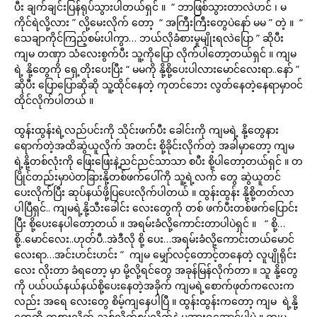
ပီး ချက်ချင်းပြန်ရုပ်သွားပါတယ်ရှင် ။ “ ဘာဖြစ်သွားတာလဲဟင် ၊ မ
ကိုင်ရဲလို့လား ” လို့မေးလိုက် တော့ “ အကြီးကြီးတွေပဲနော် မမ ” တဲ့ ။ “
သေချာကိုင်ကြည့်စမ်းပါကွာ… ဘယ်လိုခံစားမှုမျိုးရလဲပြော ” ဆိုပီး
ကျမ တဏှာ သံလေးစွက်ပီး သူ့ကိုပြော လိုက်ပါတော့တယ်ရှင် ။ ကျမ
ရဲ့ နို့တွေကို ရှေ့တိုးပေးပြီး “ မမကို နို့စို့ပေးပါလားမောင်လေးရာ..နော် ”
ဆိုပီး ပြောပြောဆိုဆို သူ့ထိုင်နေတဲ့ ကုတင်ဘေး လွတ်နေတဲ့နေရာမှာဝင်
ထိုင်လိုက်ပါတယ် ။
ထွန်းထွန်းရဲ့လည်ပင်းကို သိုင်းဖက်ပီး ခေါင်းကို ကျမရဲ့ နို့တွေနား
ရောက်တဲ့အထိဆွဲယူလိုက် အတင်း စို့ခိုင်းလိုက်တဲ့ အခါမှာတော့ ကျမ
ရဲ့နို့တစ်လုံးကို ဖြေးဖြေးနဲ့ညင်ညင်သာသာ စပီး စို့ပါတော့တယ်ရှင် ။ တ
ပြိုင်တည်းမှာပဲတခြားနို့တစ်ဖက်ပေါ်ကို သူ့ရဲ့လက် တွေ ဆွဲယူတင်
ပေးလိုက်ပြီး ဆုပ်နယ်ဖို့ပြပေးလိုက်ပါတယ် ။ ထွန်းထွန်း နို့စို့တတ်လာ
ပါပြီရှင်.. ကျမရဲ့နို့သီးခေါင်း လေးတွေကို တစ် ဖက်ပီးတစ်ဖက်ပြောင်း
ပြီး စို့ပေးနေပါတော့တယ် ။ အရမ်းခံလို့ကောင်းတာပါပဲရှင် ။ “ စို့…
စို့..မောင်လေး..ဟုတ်ပီ..အဲဒီလို စို့ ပေး…အရမ်းခံလို့ကောင်းတယ်မောင်
လေးရာ…အင်းဟင်းဟင်း ” ကျမ မျှော်လင့်တောင့်တနေတဲ့ လူပျိုရိုင်း
လေး လိုးတာ ခံရတော့ မှာ မို့လို့ရင်တွေ အခုန်မြန်လိုက်တာ ။ သူ နို့တွေ
ကို ပယ်ပယ်နယ်နယ်စို့ပေးနေတဲ့အခိုက် ကျမရဲ့စောက်ဖုတ်ကလေးက
လည်း အရေ လေးတွေ စိမ့်ကျနေပါပြီ ။ ထွန်းထွန်းကတော့ ကျမ ရဲ့နို့
တွေကို ကစားလိုက် ညှစ်လိုက်စုပ်လိုက်နဲ့ မအားရအောင်ပါပဲ ။ ကျမ