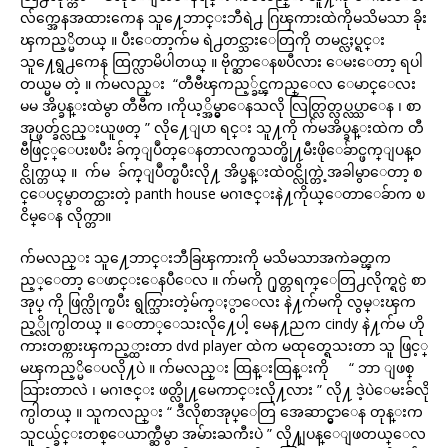
လ်က္အေနအထားကေန သူ႔ေဘာင္းဘီရဲ႕ ဂြၾကားထဲကိုမသိမသာ ခိုး
ၾကည့္မိတယ္ ။ ပီးေတာ့က်မ ရဲ႕တင္သားေတြကို တမင္လႈပ္ရင္း
သူ႔ေရွ႕ကေန ထြက္လာမိပါတယ္ ။ ဗိုက္ဆာေနၿပီလား ေမးေတာ့ ရပါ
တယ္မမ တဲ့ ။ က်မလည္း “တီဗီၾကည့္ခ်င္ၾကည္ေလ ေမာင္ေလး
မမ အိပ္ခန္းထဲမွာ တီဗီက ၊ကိုယ့္အိမ္မွာေနသလို လြတ္လြတ္လပ္လပ္သာေန ၊ စာ
အုပ္ဖတ္ခ်င္လည္းယူဖတ္ ” လို႔ေျပာ ရင္း သူ႔ကို က်မအိပ္ခန္းထဲက တီ
ဗီဖြင့္ေပးၿပီး ခ်က္ျပဳတ္ေနတာလက္စသတ္ဖို႔မီးဖိုေခ်ာင္ဖက္ျပန္ဝ
င္လိုက္တယ္ ။ က်မ ခ်က္ျပဳတ္ၿပီးလို႔ အိပ္ခန္းထဲဝင္လိုက္တဲ့အခါမွာေတာ့ စ
င္ေပၚမွာတင္ထားတဲ့ panth house မဂၢဇင္းနဲ႔ကိုယ္ေတာေခ်ာက ၿ
ငိမ္ေန လိုက္တာ။
က်မလည္း သူ႔ေဘာင္းဘီခြၾကားကို မသိမသာအကဲခတ္ၾက
ည့္ေတာ့ ေဖာင္းေနပီေလ ။ က်မကို ႐ုတ္တရက္ေတြ႕လိုက္ရင္ပဲ စာ
အုပ္ ကို ဖြက္လိုက္ၿပီး ရွက္သြားတဲ့မ်က္ႏွာေလး နဲ႔က်မကို လွမ္းၾက
ည့္လိုက္ပါတယ္ ။ ေတာ္ေသးလို႔ေပါ့ မေန႔ညက cindy နဲ႔က်မ ဟို
ကားတစ္ကားၾကည့္ထားတာ dvd player ထဲက မထုတ္ရေသးတာ သူ ဖြင့္
မၾကည့္မိေပလို႔ပဲ ။ က်မလည္း ထြန္းထြန္းကို “ ဘာ ျဖစ္
သြားတာလဲ ၊ မဂၢဇင္း ဖတ္လို႔မေကာင္းလို႔လား ” လို႔ ဒဲ့ပဲေမးခ်လို
က္ပါတယ္ ။ သူကလည္း “ ဒီလိုစာအုပ္ေတြ အေဆာင္မွာေန တုန္းက
သူငယ္ခ်င္းတစ္ေယာက္ဆီမွာ အမ်ားႀကီးပဲ ” လို႔ျပန္ေျဖတယ္ေလ