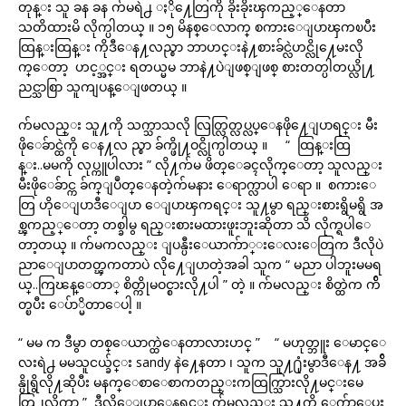
တုန္း သူ ခန ခန က်မရဲ႕ ႏို႔ေတြကို ခိုးခိုးၾကည့္ေနတာ
သတိထားမိ လိုက္ပါတယ္ ။ ၁၅ မိနစ္ေလာက္ စကားေျပာၾကၿပီး
ထြန္းထြန္း ကိုဒီေန႔လည္စာ ဘာဟင္းနဲ႔စားခ်င္လဲဟင္လို႔ေမးလို
က္ေတာ့ ဟင့္အင္း ရတယ္မမ ဘာနဲ႔ပဲျဖစ္ျဖစ္ စားတတ္ပါတယ္လို႔
ညင္သာစြာ သူကျပန္ေျဖတယ္ ။
က်မလည္း သူ႔ကို သက္သာသလို လြတ္လြတ္လပ္လပ္ေနဖို႔ေျပာရင္း မီး
ဖိုေခ်ာင္ထဲကို ေန႔လ ည္စာ ခ်က္ဖို႔ဝင္လိုက္ပါတယ္ ။ “ ထြန္းထြ
န္း..မမကို လုပ္ကူပါလား ” လို႔က်မ ဖိတ္ေခၚလိုက္ေတာ့ သူလည္း
မီးဖိုေခ်ာင္က ခ်က္ျပဳတ္ေနတဲ့က်မနား ေရာက္လာပါ ေရာ ။ စကားေ
တြ ဟိုေျပာဒီေျပာ ေျပာၾကရင္း သူ႔မွာ ရည္းစားရွိမရွိ အ
စ္ၾကည့္ေတာ့ တစ္ခါမွ ရည္းစားမထားဖူးဘူးဆိုတာ သိ လိုက္ရပါေ
တာ့တယ္ ။ က်မကလည္း ျပန္ပီးေယာက်ာ္းေလးေတြက ဒီလိုပဲ
ညာေျပာတတ္ၾကတာပဲ လို႔ေျပာတဲ့အခါ သူက “ မညာ ပါဘူးမမရ
ယ္..ကြၽန္ေတာ္ စိတ္ကိုမဝင္စားလို႔ပါ ” တဲ့ ။ က်မလည္း စိတ္ထဲက က်ိ
တ္ၿပီး ေပ်ာ္မိတာေပါ့ ။
“ မမ က ဒီမွာ တစ္ေယာက္ထဲေနတာလားဟင္ ” “ မဟုတ္ဘူး ေမာင္ေ
လးရဲ႕ မမသူငယ္ခ်င္း sandy နဲ႔ေနတာ ၊ သူက သူ႔႐ုံးမွာဒီေန႔ အခ်ိ
န္ပိုရွိလို႔ဆိုပီး မနက္ေစာေစာကတည္းကထြက္သြားလို႔မင္းမေ
တြ႕လိုက္တာ ” ဒီလိုေျပာေနရင္း က်မလည္း သူ႔ကို ေက်ာေပး