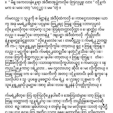
။ “ မိန္းကေလးနဲ႔ေရာ အဲဒီစာအုပ္ထဲကလိုေတြလုပ္ဖူး လား ” လို႔က်
မက ေမးေတာ့ “ဟင့္အင္း မမ ”တဲ့ ။
က်မလည္း သူ႔ကို စ ခ်င္တာနဲ႔ အဲဒီပုံထဲကလို ေကာင္မေလးတစ္ေယာ
က္ အခု မမရဲ႕အိပ္ယာေပၚမွာေတြ႕ရင္ ထြန္းထြန္းဘာလုပ္မလဲ
လို႔ေမးလိုက္ေတာ့မ်က္ႏွာေတြရဲတက္လာလိုက္တာ ။ ေနာက္ဆုံး က်မ
လည္း မေနႏိုင္ေတာ့တာနဲ႔ “ အျပင္မွာ အဲဒီထဲကလို ကိုယ္လုံးတီး
နဲ႔မျမင္ဖူးခ်င္ဘူးလား ” လို႔ေမးလဲေမး ၊ တၿပိဳင္တည္း က်မရဲ႕ ညဝတ္အ
က်ီ ကႋု သူ႔ေရွ႕မွာ ခြၽတ္ခ်လိုက္ပါေတာ့တယ္ ရွင္ ။ ထြန္းထြန္း
လည္း မင္သက္မိေနၿပီး က်မရဲ႕ေထာင္စျပဳေနတဲ့ႏို႔သီးေခါင္းေ
လးေတြကို စိုက္ၾကည့္ေနပါေတာ့တယ္ ။ ထြန္းထြန္း တံေ
တြမ်ိဳခ်လိုက္သံကို အတိုင္းသားၾကားလိုက္ရပါတယ္ရွင္ ။ က်မလည္း ၾ
ကည့္လို႔ေကာင္းရဲ႕လား .. မမ လွလားဟင္ ဆိုပီး ေမး လိုက္မိတယ္ ။
ထြန္းထြန္းက ေခါင္းႀကီးကို အတင္းငုံ႔ထားပီး ခုထိ ရွက္ေန
သလိုပါပဲ ။ သူ ျပန္မေျဖခင္မွာပဲ က်မ ရဲ႕ ေ႐ႊရင္ႏွစ္ႁမႊာ ကို
သူ႔ေရွ႕မွာပိုျမင္သာေအာင္ ခါးေလးေရွ႕နဲနဲ ပိုၫႊတ္လိုက္ပါတယ္ ။
က်မရဲ႕စိတ္ေတြ ထႂကြလို႔ေနပါၿပီ ။ အေတြးထဲမွာေတာ့ ထြန္း
ထြန္းဝတ္ထားတဲ့ သူ႔ရဲ႕ဂ်င္းေဘာင္းဘီကို ဘယ္လိုခြၽတ္ရမလဲဆို
တာပဲ စဥ္းစားေနမိပါတယ္ ။ တစ္ခါမွ မိန္းမ မလိုးဖူးေသးတဲ့ လူပ်ိဳ႐ို
င္းေလး ရင္ေတြ အတိုင္းသား ခုန္ေနတာကိုေတြ႕လိုက္ရေတာ့