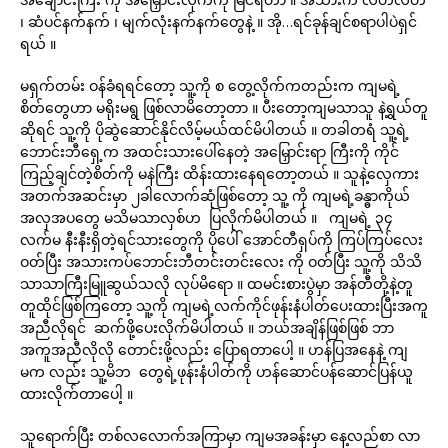
၊ ဆံပင်နက်နက် ၊ မျက်လုံးနက်နက်တွေနဲ့ ။ အို…ရင်ခုန်ချင်စရာပါပဲရှင်
ရယ် ။
မရှက်တမ်း ဝန်ခံရရင်တော့ သူ့ကို စ တွေ့လိုက်ကတည်းက ကျမရဲ့
စိတ်တွေဟာ မရိုးမရွ ဖြစ်လာမိတော့တာ ။ ပီးတော့ကျမသာသူ နဲ့ရွယ်တူ
ဆိုရင် သူ့ကို ပိုဆွဲဆောင်နိုင်လိမ့်မယ်ထင်မိပါတယ် ။ တခါတရံ သူ့ရဲ့
ဘောင်းဘီရှေ့က အထင်းသားပေါ်နေတဲ့ အမြှောင်းရာ ကြီးကို ကိုင်
ကြည့်ချင်တဲ့စိတ်ကို မနဲကြီး ထိန်းထားနေရတော့တယ် ။ သူနဲ့လှေကား
အတက်အဆင်းမှာ ၂ခါလောက်ဆုံဖြစ်တော့ သူ့ ကို ကျမရဲ့ခန္ဓာကိုယ်
အလှအပတွေ မသိမသာလှစ်ဟ ပြလိုက်မိပါတယ် ။ ကျမရဲ့ ၃၄
လက်မ နီးနီးရှိတဲ့ရင်သားတွေကို ပိုပေါ် အောင်တီရှပ်ကို ကြပ်ကြပ်လေး
ဝတ်ပြီး အသားကပ်ဘောင်းဘီတင်းတင်းလေး ကို ဝတ်ပြီး သူ့ကို သိသိ
သာသာကြီးမြူဆွယ်သလို လုပ်မိရော ။ ထမင်းစားပွဲမှာ အန်တီတို့နဲ့တူ
တူထိုင်ဖြစ်ကြတော့ သူ့ကို ကျမရဲ့လက်ကိုင်ဖုန်းနံပါတ်ပေးထားပြီးအကူ
အညီလိုရင် ဆက်ဖို့ပေးလိုက်မိပါတယ် ။ ဘယ်အချိန်ဖြစ်ဖြစ် ဘာ
အကူအညီလိုလို တောင်းဖို့လည်း ပြောရတာပေါ့ ။ ဟန်ပြအနေနဲ့ ကျ
မက လည်း သူ့မိဘ တွေရဲ့ဖုန်းနံပါတ်ကို ဟန်ဆောင်ပန်ဆောင်ပြန်ယူ
ထားလိုက်တာပေါ့ ။
သူရောက်ပြီး တစ်လလောက်အကြာမှာ ကျမအခန်းမှာ နေ့လည်စာ လာ