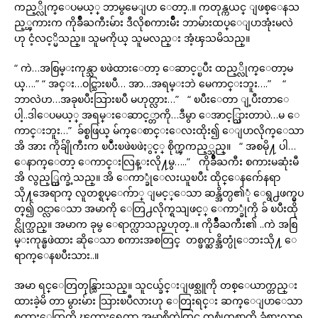
ကည့္လိုက္ေပမယ့္ ဘာမွမေျပာ ေတာ့..။ ကတုန္ကယင္ ျဖစ္ေနသ
ည့္ၾကားက ကိုခ်ိဳႀကီးမ်ား ဒီလိုစကားမ်ိဳး ဘာမ်ားထပ္ေျပာအုံးမလဲ
ဟု ငံ့လင့္မိသည္။ သူမကိုယ္ သူမလည္း အံ့ၾသမိသည္။
“ ကဲ…အစြမ္းကုန္သာ ၿဖဲထားေတာ့ ေဆာင့္ၿပီး ထည့္လိုက္ေတာ့မ
ယ္….” “ အင္း…ဝင္သြားၿပီ… အာ…အရမ္းဘဲ မေကာင္းဘူး….” “
ဘာလဲဟ…အခုၿပီးသြားၿပီ မဟုတ္လား…” “ ၿပီးေတာ ျ့ပီးတာေ
ပါ့..ဒါေပမယ့္ အရမ္းေဆာင့္တာကို…ဒီမွာ ေအာင့္သြားတာပဲ…မ ေ
ကာင္းဘူး…” ခ်စ္စဖြယ္ မ်က္ေစာင္းေလးထိုး၍ ေျပာလိုက္ေသာ
အိ အား ကိုခ်ျိုကီးက ၿပဳံးၿဖဲၿဖဲႏွင့္ စိုက္ၾကည့္သည္။ “ အစမို႔ ပါ…
ေနာက္ေတာ့ ေကာင္းလြန္းလို႔မွ…..” ကိုခ်ိဳႀကီး စကားမဆုံးမီ
အိ လွည့္ထြက္ခဲ့သည္။ အိ ေကာ္ခုံေလးယူၿပီး ထိုင္ေနက်ေနရာ
သို႔အေရာက္ လူတစ္ရပ္ေက်ာ္ ျမင့္ေသာ ဆန္အိတ္ပ၏ုံ ေရွ႕ဖက္မွပ
တ္၍ ဝင္လာေသာ အမာကို ေတြ႕လိုက္ရသျဖင့္ ေကာ္ခုံကို ခ် ၿပီးထို
င္လိုက္သည္။ အမာက ခုမွ ေရာက္လာသည္မဟုတ္..။ ကိုခ်ိဳႀကီး၏ ..ကဲ အစြ
မ္းကုန္ၿဖဲထား ဆိုေသာ စကားအစတြင္ တစ္ဖက္ဆန္အိတ္ပုံေဘးသို႔ ေ
ရာက္ေနၿပီးသား..။
အမာ ရင္ေတြတုန္သြားသည္။ သူငယ္ခ်င္းျဖစ္သူကို တစ္ေယာက္တည္း
ထားခဲ့မိ တာ မွားမ်ား သြားၿပီလားဟု ေတြးရင္း ဆက္ေျပာေသာ
စကားေတြကို ၾကားရေတာ့ အမာ့စိတ္ထဲတြင္ တစ္စုံတစ္ရာကို ခံစားလာရ