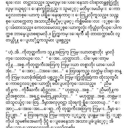
ရးေလး တင္ထားသည္။ သူမလွမ္းေပးေနေသာ ငါးရာတန္တစ္႐ြက္ကို
လွမ္းယူရင္း ေနာက္ဖက္တြင္လည္း သူမႏွင့္ မတိမ္းမယိမ္း ေကာ
င္မေလးတစ္ေယာက္ ပါရွိေနေၾကာင္း ေတြ႕လိုက္ရသည္။ သည္တ
စ္ေယာက္ကေတာ့ အသားညိဳစိမ့္စိမ့္ျဖင့္ က်စ္ဆံၿမီးေလး ႏွစ္ေခ်ာ
င္းခ်ထားသည္။ ကေလးမေလးႏွစ္ေယာက္စလုံး ကိုယ္လုံးကိုယ္ေပါက
က္အစ ဘာမွေျပာစရာမလို..။ ႐ြက္ၾကမ္းေရက်ိဳ ဆို တာထက္သာၿပီး လွ
တယ္လို႔ ေျပာႏိုင္ၾကသူမ်ား ျဖစ္သည္။
“ ဟဲ့..အိ…ကိုတုတ္ႀကီးက သူ႔အတြက္ ကြမ္းယာတစ္ရာဘိုး မွာလို
က္ေသးတယ္ေလ..” “ ေအး…ဟုတ္သားဘဲ… ငါေမ့ေတာ့မ
လို႔….အစ္မ..ကိုတုတ္ႀကီးအတြက္ ကြမ္းယာ တစ္ရာဘိုး ယာေပးပါ
အုံး…” “ ေအာ္….ေအးေအး….” ေထြးၾကည္ လက္ထဲမွ ငါးရာ တန္
ကို ကြမ္းယာခုံအံဆြဲထဲ ပစ္ထည့္ၿပီး ကြမ္း႐ြက္ကိုဆြဲကာ ထုံးသုတ္ၿပီး
ေကာင္မေလးႏွစ္ေယာက္ကို ၿပဳံးျပလိုက္ေသးသည္။ “ ညီမ
တို႔က .. ကိုခ်ိဳႀကီး ဆိုင္ကလား…” “ ဟုတ္တယ္…အစ္မ…” “ ညီမတို႔က
ညီအစ္မလား… အရင္က မေတြ႕ဖူးပါဘူး…” “ မဟုတ္ဘူး…အစ္မ…တစ္လမ္း
ထဲသူငယ္ခ်င္းေတြ…ဒီမွာအလုပ္ဝင္တာ သုံးရက္ပဲ ရွိေသးတယ္…” “ ေ
အာ္…ေအးေအး…ေရာ့…ကို တုတ္ႀကီးအတြက္ ကြမ္း…ဒီမွာ ေ
ငြႏွစ္ရာ…” ေထြးၾကည္က ကြမ္းထုတ္ႏွင့္အတူ ျပန္အမ္းေငြ ႏွစ္ရာ
ကိုပါ သူမ၏အေမးကို ဒိုင္ခံ ေျဖေနေသာ အသားျဖဴျဖဴႏွင့္ အိ
ဆိုေသာ ေကာင္မေလးကို ေပးလိုက္၏။