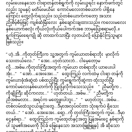
လှမ်းပေးနေသော ငါးရာတန်တစ်ရွက်ကို လှမ်းယူရင်း နောက်ဖက်တွင်
လည်း သူမနှင့် မတိမ်းမယိမ်း ကောင်မလေးတစ်ယောက် ပါရှိနေ
ကြောင်း တွေ့လိုက်ရသည်။ သည်တစ်ယောက်ကတော့ အသား
ညိုစိမ့်စိမ့်ဖြင့် ကျစ်ဆံမြီးလေး နှစ်ချောင်းချထားသည်။ ကလေးမလေး
နှစ်ယောက်စလုံး ကိုယ်လုံးကိုယ်ပေါကက်အစ ဘာမှပြောစရာမလို..။
ရွက်ကြမ်းရေကျို ဆို တာထက်သာပြီး လှတယ်လို့ ပြောနိုင်ကြသူများ
ဖြစ်သည်။
“ ဟဲ့..အိ…ကိုတုတ်ကြီးက သူ့အတွက် ကွမ်းယာတစ်ရာဘိုး မှာလိုက်
သေးတယ်လေ..” “ အေး…ဟုတ်သားဘဲ… ငါမေ့တော့မ
လို့….အစ်မ..ကိုတုတ်ကြီးအတွက် ကွမ်းယာ တစ်ရာဘိုး ယာပေးပါ
အုံး…” “ အော်….အေးအေး….” ထွေးကြည် လက်ထဲမှ ငါးရာ တန်ကို
ကွမ်းယာခုံအံဆွဲထဲ ပစ်ထည့်ပြီး ကွမ်းရွက်ကိုဆွဲကာ ထုံးသုတ်ပြီး
ကောင်မလေးနှစ်ယောက်ကို ပြုံးပြလိုက်သေးသည်။ “ ညီမတို့က ..
ကိုချိုကြီး ဆိုင်ကလား…” “ ဟုတ်တယ်…အစ်မ…” “ ညီမတို့က
ညီအစ်မလား… အရင်က မတွေ့ဖူးပါဘူး…” “ မဟုတ်ဘူး…အစ်မ…
တစ်လမ်းထဲသူငယ်ချင်းတွေ…ဒီမှာအလုပ်ဝင်တာ သုံးရက်ပဲ ရှိသေး
တယ်…” “ အော်…အေးအေး…ရော့…ကို တုတ်ကြီးအတွက် ကွမ်း…ဒီမှာ
ငွေနှစ်ရာ…” ထွေးကြည်က ကွမ်းထုတ်နှင့်အတူ ပြန်အမ်းငွေ နှစ်ရာကို
ပါ သူမ၏အမေးကို ဒိုင်ခံ ဖြေနေသော အသားဖြူဖြူနှင့် အိ ဆိုသော
ကောင်မလေးကို ပေးလိုက်၏။