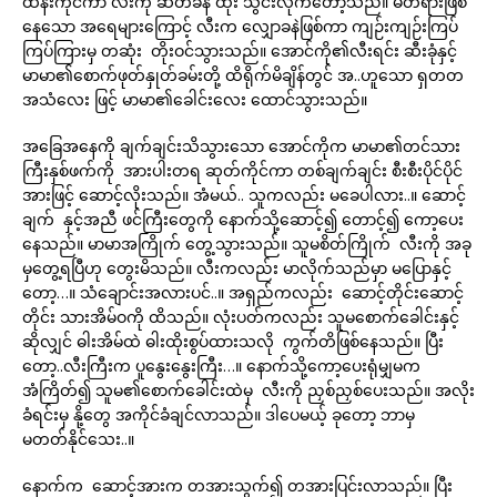
ထိန်းကိုင်ကာ လီးကို ဆတ်ခနဲ ထိုး သွင်းလိုက်တော့သည်။ မတရားဖြစ်
နေသော အရေများကြောင့် လီးက လျှောခနဲဖြစ်ကာ ကျဉ်းကျဉ်းကြပ်
ကြပ်ကြားမှ တဆုံး တိုးဝင်သွားသည်။ အောင်ကို၏လီးရင်း ဆီးခုံနှင့်
မာမာ၏စောက်ဖုတ်နှုတ်ခမ်းတို့ ထိရိုက်မိချိန်တွင် အ..ဟူသော ရှတတ
အသံလေး ဖြင့် မာမာ၏ခေါင်းလေး ထောင်သွားသည်။
အခြေအနေကို ချက်ချင်းသိသွားသော အောင်ကိုက မာမာ၏တင်သား
ကြီးနှစ်ဖက်ကို အားပါးတရ ဆုတ်ကိုင်ကာ တစ်ချက်ချင်း စီးစီးပိုင်ပိုင်
အားဖြင့် ဆောင့်လိုးသည်။ အံမယ်.. သူကလည်း မခေပါလား..။ ဆောင့်
ချက် နှင့်အညီ ဖင်ကြီးတွေကို နောက်သို့ဆောင့်၍ တောင့်၍ ကော့ပေး
နေသည်။ မာမာအကြိုက် တွေ့သွားသည်။ သူမစိတ်ကြိုက် လီးကို အခု
မှတွေ့ရပြီဟု တွေးမိသည်။ လီးကလည်း မာလိုက်သည်မှာ မပြောနှင့်
တော့…။ သံချောင်းအလားပင်..။ အရှည်ကလည်း ဆောင့်တိုင်းဆောင့်
တိုင်း သားအိမ်ဝကို ထိသည်။ လုံးပတ်ကလည်း သူမစောက်ခေါင်းနှင့်
ဆိုလျှင် ဓါးအိမ်ထဲ ဓါးထိုးစွပ်ထားသလို ကွက်တိဖြစ်နေသည်။ ပြီး
တော့..လီးကြီးက ပူနွေးနွေးကြီး…။ နောက်သို့ကော့ပေးရုံမျှမက
အံကြိတ်၍ သူမ၏စောက်ခေါင်းထဲမှ လီးကို ညှစ်ညှစ်ပေးသည်။ အလိုး
ခံရင်းမှ နို့တွေ အကိုင်ခံချင်လာသည်။ ဒါပေမယ့် ခုတော့ ဘာမှ
မတတ်နိုင်သေး..။
နောက်က ဆောင့်အားက တအားသွက်၍ တအားပြင်းလာသည်။ ပြီး