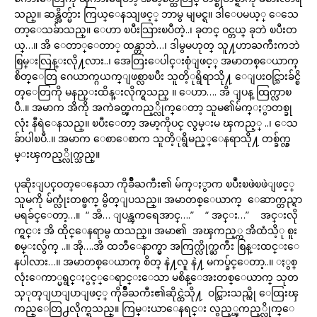
သည္။ ဆန္အိတ္မ်ား ကြယ္ေနသျဖင့္ ဘာမွ မျမင္ရ။ ဒါေပမယ့္ ေသေ
တာ့ေသခ်ာသည္။ ေဟာ ၿပီးသြားၿပီတဲ့..၊ ခုတင္ ဝင္တယ္ ခုဘဲ ၿပီးတ
ယ္…။ အိ ေတာ္ေတာ္ ထန္တာဘဲ…၊ ဒါမွမဟုတ္ သူ႔ဟာႀကီးကဘဲ
စြမ္းလြန္းလို႔လား..၊ အေတြးေပါင္းစုံျဖင့္ အမာတစ္ေယာက္
စိတ္ေတြ ဂေယာက္ဂယက္ျဖစ္လာၿပီး သူတိ့ုရွိရာသို႔ ေျပးဝင္သြားခ်င္စိ
တ္ေတြကို မနည္းထိန္းလိုက္ရသည္ ။ ေဟာ…. အိ ျပန္ ထြက္လာၿ
ပီ..။ အမာက အိကို အကဲခတ္ၾကည့္လိုက္ေတာ့ သူမ၏မ်က္ႏွာတစ္ခု
လုံး နီရဲေနသည္။ ၿပီးေတာ့ အမာ့ကိုပင္ လွမ္းမ ၾကည့္ ..၊ ေသ
ခ်ာပါၿပီ..။ အမာက ေစာေစာက သူတိ့ုရွိမည့္ေနရာသို႔ တစ္ခ်က္လွ
မ္းၾကည့္လိုက္သည္။
ပုဆိုးျပင္ဝတ္ေနေသာ ကိုခ်ိဳႀကီး၏ မ်က္ႏွာက ၿပဳံးၿဖဲၿဖဲျဖင့္
သူမကို မ်က္လုံးတစ္ဖက္ မွိတ္ျပသည္။ အမာတစ္ေယာက္ ေဆာက္တည္ရာ
မရခ်င္ေတာ့…။ “ အိ… ျပန္ၾကရေအာင္….” “ အင္း…” အင္းလို
က္ရင္း အိ ထိုင္ေနရာမွ ထသည္။ အမာ၏ အၾကည့္က အိထံသိ့ု စူး
စမ္းလွ်က္ ..။ အို….အိ ထဘီေနာက္မွာ အကြက္လိုက္ႀကီး စြန္းထင္းေ
နပါလား…။ အမာတစ္ေယာက္ စိတ္ နဲ႔လူ နဲ႔ မကပ္ခ်င္ေတာ့..။ ႏွစ္
လုံးေကာ္မရွင္ႏွင့္ေရာင္းေသာ မစိန္ေအးတစ္ေယာက္ သုတ
သ္ုတ္ျပာျပာျဖင့္ ကိုခ်ိဳႀကီး၏ဆိုင္ထဲသို႔ ဝင္သြားသည္ကို ေထြးၾ
ကည္ေတြ႕လိုက္ရသည္။ ကြမ္းယာေနရင္း လွည့္ၾကည့္လိုက္ေ