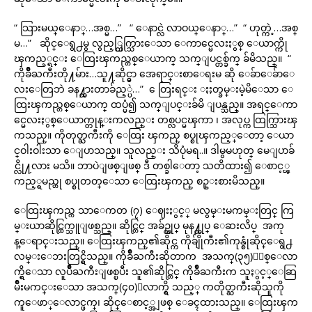
“ သြားမယ္ေနာ္…အစ္မ…” “ ေနာင္လဲ လာဝယ္ေနာ္…” “ ဟုတ္ကဲ့…အစ္
မ…” ဆိုင္ေရွ႕မွ လွည့္ထြက္သြားေသာ ေကာင္မေလးႏွစ္ ေယာက္ကို
ၾကည့္ရင္း ေထြးၾကည္တစ္ေယာက္ သက္ျပင္တစ္ခ်က္ ခ်မိသည္။ “
ကိုခ်ိဳႀကီးတို႔မ်ား…သူ႔ဆိုင္မွာ အေရာင္းစာေရးမ ဆို ေခ်ာေခ်ာေ
လးေတြဘဲ ခန႔္ထားတာခ်ည့္ပဲ…” ေတြးရင္း ႏႈတ္ခမ္းမဲ့မိေသာ ေ
ထြးၾကည္တစ္ေယာက္ ထပ္မံ၍ သက္ျပင္းခ်မိ ျပန္သည္။ အရင္ေကာ
င္မေလးႏွစ္ေယာက္တုန္းကလည္း တစ္လပင္မၾကာ ၊ အလုပ္က ထြက္သြားၾ
ကသည္။ ကိုတုတ္ႀကီးကို ေထြး ၾကည္ စပ္စုၾကည့္ေတာ့ ေယာ
င္ဝါးဝါးသာ ေျပာသည္။ သူလည္း သိပုံမရ..။ ဒါမွမဟုတ္ မေျပာခ်
င္လို႔လား မသိ။ ဘာပဲျဖစ္ျဖစ္ ဒီ တစ္ခါေတာ့ သတိထား၍ ေစာင့္ၾ
ကည့္ရမည္ဟု စပ္စုတတ္ေသာ ေထြးၾကည္ စဥ္းစားမိသည္။
ေထြးၾကည္က သာေကတ (၇) ေဈးႏွင့္ မလွမ္းမကမ္းတြင္ ကြ
မ္းယာဆိုင္ထြက္သူျဖစ္သည္။ ဆိုင္တြင္ အခ်ဥ္ထုပ္ မုန႔္ထုပ္ ေဆးလိပ္ အကု
န္ေရာင္းသည္။ ေထြးၾကည္၏ဆိုင္က ကိုခ်ျိုကီး၏ကုန္စုံဆိုင္ေရွ႕
လမ္းေဘးတြင္ရွိသည္။ ကိုခ်ိဳႀကီးဆိုတာက အသက္(၃၅)ႏွစ္ေလာ
က္ရွိေသာ လူပ်ိဳႀကီးျဖစ္ၿပီး သူ၏ဆိုင္တြင္ ကိုခ်ိဳႀကီးက သူႏွင့္ေဆြ
မ်ိဳးမကင္းေသာ အသက္(၄၀)ေလာက္ရွိ သည့္ ကတိုတ္ႀကီးဆိုသူကို
ကူေဖာ္ေလာင္ဖက္၊ ဆိုင္ေစာင့္အျဖစ္ ေခၚထားသည္။ ေထြးၾက