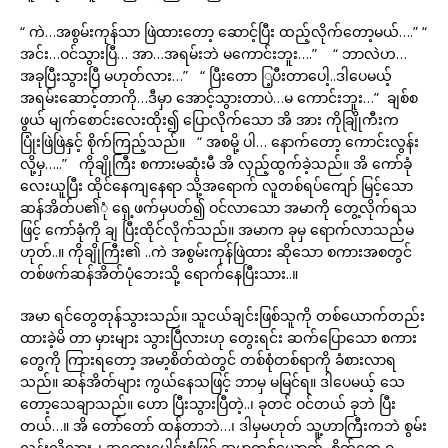
“ ကဲ…အစွမ်းကုန်သာ ဖြဲထားတော့ ဆောင့်ပြီး ထည့်လိုက်တော့မယ်….” “
အင်း…ဝင်သွားပြီ… အာ…အရမ်းဘဲ မကောင်းဘူး….” “ ဘာလဲဟ…
အခုပြီးသွားပြီ မဟုတ်လား…” “ ပြီးတော ြ့ပီးတာပေါ့..ဒါပေမယ့်
အရမ်းဆောင့်တာကို…ဒီမှာ အောင့်သွားတာပဲ…မ ကောင်းဘူး…” ချစ်စ
ဖွယ် မျက်စောင်းလေးထိုး၍ ပြောလိုက်သော အိ အား ကိုချြိုကီးက
ပြုံးဖြဲဖြဲနှင့် စိုက်ကြည့်သည်။ “ အစမို့ ပါ… နောက်တော့ ကောင်းလွန်း
လို့မှ…..” ကိုချိုကြီး စကားမဆုံးမီ အိ လှည့်ထွက်ခဲ့သည်။ အိ ကော်ခုံ
လေးယူပြီး ထိုင်နေကျနေရာ သို့အရောက် လူတစ်ရပ်ကျော် မြင့်သော
ဆန်အိတ်ပ၏ုံ ရှေ့ဖက်မှပတ်၍ ဝင်လာသော အမာကို တွေ့လိုက်ရသ
ဖြင့် ကော်ခုံကို ချ ပြီးထိုင်လိုက်သည်။ အမာက ခုမှ ရောက်လာသည်မ
ဟုတ်..။ ကိုချိုကြီး၏ ..ကဲ အစွမ်းကုန်ဖြဲထား ဆိုသော စကားအစတွင်
တစ်ဖက်ဆန်အိတ်ပုံဘေးသို့ ရောက်နေပြီးသား..။
အမာ ရင်တွေတုန်သွားသည်။ သူငယ်ချင်းဖြစ်သူကို တစ်ယောက်တည်း
ထားခဲ့မိ တာ မှားများ သွားပြီလားဟု တွေးရင်း ဆက်ပြောသော စကား
တွေကို ကြားရတော့ အမာ့စိတ်ထဲတွင် တစ်စုံတစ်ရာကို ခံစားလာရ
သည်။ ဆန်အိတ်များ ကွယ်နေသဖြင့် ဘာမှ မမြင်ရ။ ဒါပေမယ့် သေ
တော့သေချာသည်။ ဟော ပြီးသွားပြီတဲ့..၊ ခုတင် ဝင်တယ် ခုဘဲ ပြီး
တယ်…။ အိ တော်တော် ထန်တာဘဲ…၊ ဒါမှမဟုတ် သူ့ဟာကြီးကဘဲ စွမ်း
လွန်းလို့လား..၊ အတွေးပေါင်းစုံဖြင့် အမာတစ်ယောက် စိတ်တွေ ဂ