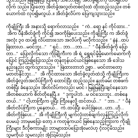
လိုက် သည်။ ပြီးတော့ အိတ်ခွံအလွတ်တစ်လုံးထဲ ထိုးထည့်သည်။ တစ်
ယောက်ထဲ လုပ်၍မလွယ်..။ အိတ်ခွံလိပ်က ပြေကျသွားသည်။
ကိုချိုကြီး အိ အနားသို့ ရောက်လာသည်။ “ ကဲ…ရော့ နင် ကိုင်ထား…”
အိက ပီနံအိတ်ခွံကို ကိုင်၍ အဝကိုဖြဲပေးသည်။ ကိုချိုကြီး က အိတ်ခွံ
အလုံး ၃၀ ထပ်၍ လိပ်ထားသော အလိပ်ကို မလိုက်သည်။ “ နဲနဲ…ထပ်
ဖြဲထားဟ…မဝင်ဘူး…” “ ရှင်… ဘာ…..ဘာ……” “ ပီနံအိတ်ခွံကို ပြော
တာ…” ပြောလိုက်သော ကိုချြိုကီးက အိ ရဲ့ ရွှေရင်မို့မို့မောက်မောက်ကို
ပြောင် ကြည့်၍ပြောသည်။ တုန်တုန်ယင်ယင်ဖြစ်နေသော အိ ဒေါသ
နည်းနည်း ထွက်သွားသည်။ “ ဖြဲထားတာဘဲ ဥစ္စာ… မဝင်တာတော့
မတတ်နိုင်ဘူး….” အိ ကိုင်ထားသော အိတ်ခွံလွတ်ထဲသို့ ကိုချိုကြီးက
အိတ်ခွံလွတ်အလိပ်ကြီးကို ထောင်ပြီး ထည့်သည်။ နှုတ်ခမ်း တစ်ဖက်
တစ်ပြီး ခံနေသည်။ အိတ်လိပ်ကလည်း မဝင် ၊ မြန်မြန်ပြီးချင်နေသော
အိတစ်ယောက် စိတ်တိုနေပြီ..။ “ ဒုက္ခပါဘဲ…မ ဝင်သေးဘူး…တစ်နေ
တယ်…” “ ငါ့ဟာကြီးက ပွပြီး ကြီးနေလို့ ထင်တယ်…” “ ဘာ….” “ ပီနံ
အိတ်လိပ်ကြီးက ပွနေတယ်… ကဲ..ထပ်ပြီး ပေါင်ဖြဲပေး…ဟာ…ဟို…
အိတ်ကိုဖြဲပေး…” အိ ကိုချိုကြီးကို မျက်လုံးတစ်ချက်လှန်ကြည့်လိုက်
ပေမယ့် ဘာမှမပြော တော့..။ ကတုန်ကယင် ဖြစ်နေသည့်ကြားက ကိုချို
ကြီးများ ဒီလိုစကားမျိုး ဘာများထပ်ပြောအုံးမလဲဟု ငံ့လင့်မိသည်။
သူမကိုယ် သူမလည်း အံ့သြမိသည်။