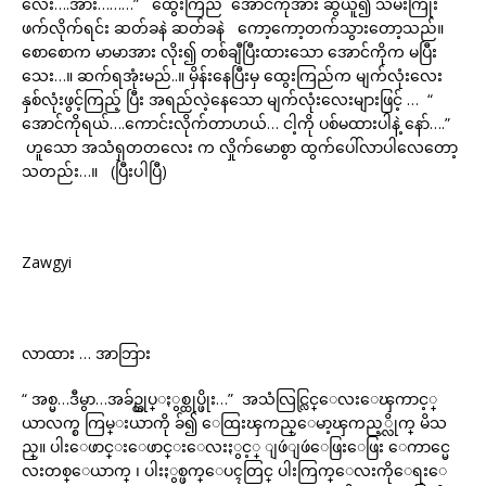
လေး….အား………” ထွေးကြည် အောင်ကိုအား ဆွဲယူ၍ သိမ်းကြုံး
ဖက်လိုက်ရင်း ဆတ်ခနဲ ဆတ်ခနဲ ကော့ကော့တက်သွားတော့သည်။
စောစောက မာမာအား လိုး၍ တစ်ချီပြီးထားသော အောင်ကိုက မပြီး
သေး…။ ဆက်ရအုံးမည်..။ မှိန်းနေပြီးမှ ထွေးကြည်က မျက်လုံးလေး
နှစ်လုံးဖွင့်ကြည့် ပြီး အရည်လဲ့နေသော မျက်လုံးလေးများဖြင့် … “
အောင်ကိုရယ်….ကောင်းလိုက်တာဟယ်… ငါ့ကို ပစ်မထားပါနဲ့ နော်….”
ဟူသော အသံရှတတလေး က လှိုက်မောစွာ ထွက်ပေါ်လာပါလေတော့
သတည်း…။ (ပြီးပါပြီ)
Zawgyi
လာထား … အာဘြား
“ အစ္မ…ဒီမွာ…အခ်ဥ္ထုပ္ႏွစ္ထုပ္ဖိုး…” အသံလြင္လြင္ေလးေၾကာင့္
ယာလက္စ ကြမ္းယာကို ခ်၍ ေထြးၾကည္ေမာ့ၾကည့္လိုက္ မိသ
ည္။ ပါးေဖာင္းေဖာင္းေလးႏွင့္ ျဖဴျဖဴေဖြးေဖြး ေကာင္မေ
လးတစ္ေယာက္ ၊ ပါးႏွစ္ဖက္ေပၚတြင္ ပါးကြက္ေလးကိုေရးေ