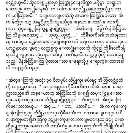
တစ္လုံးယူၿပီး ဆိုင္ေရွ႕နားမွာ ထြက္ထိုင္ေနလိုက္ဟာ…ဟိုမွာ ေဈးက
ေတာ္ေတာ္ကြဲေနၿပီ.. ဟ ၊ ငါက ေစာင့္လို႔မရေတာ့လို႔ပါဟာ…
ကဲ…ငါသြားၿပီ…” ေျပာေျပာဆိုဆို အမာက ထြက္သြားေတာ့ အိ
က ခ်က္ခ်င္းပင္ ထရပ္လိုက္ၿပီး သူမထိုင္ေနေသာ ေကာ္ခုံေလးကို
မကာ ဆိုင္ေရွ႕ထြက္ရန္ ျပင္လိုက္သည္။ “ အိအိေရ… ဒီမွာ ပီ နံအိတ္ခြံေ
တြ သိမ္းရေအာင္…” “ ဟုတ္…ဟုတ္ကဲ့….” ကိုခ်ိဳႀကီး၏ အသံၾကား
ၾကားခ်င္း ရင္ထဲဒိန္းခနဲ ျဖစ္သြားရကာ အိ တစ္ ေယာက္ အေယာင္ေ
ယာင္အမွားမွား ျဖင့္ လက္တစ္ဖက္က ေကာ္ခုံေလးကို ကိုင္၍ ကိုခ်ိဳႀကီးရွိ
ရာသို႔ လွမ္းလာခဲ့သည္။ ၿပီးမွ သတိရၿပီး လက္ထဲမွ ခုံကို ခ်ထားခဲ့ရ
သည္။ ပီနံအိတ္ခြံေတြ ပုံထားေသာ ေနရာသို႔ ေရာက္ေသာအခါ
အိ ကရပ္လကိုသည္။
“ အိတ္ေတြကို အလုံး ၃၀ စီထပ္ၿပီး လိပ္လိုက္၊ ၿပီးရင္ အိတ္ခြံတစ္လုံးထဲ
ကို ထည့္ၾကမယ္…” ေျပာရင္း ကိုခ်ိဳႀကီးက အိအိ အနား ေရာ
က္လာသည္။ အိ တစ္ေယာက္ အိတ္ခြံမ်ားကို ေရ၍ ထပ္ႏိုင္ရန္ ေဆာ
င့္ေၾကာင့္ေလး ထိုင္ဖို႔ျပင္လိုက္သည္။ “ ဟိုဖက္မွာလဲ အိတ္ေတြ
က်န္ေသးတယ္…” “ အင္…….” “ ဟာ….ေဆာရီး….” အိ က ကုန္းကု
န္းကြကြႏွင့္ ထိုင္ဖို႔အလုပ္ ကိုခ်ိဳႀကီးက စကားေျပာရင္း အိ
ေနာက္ကျဖတ္၍အထြက္ ခပ္ကုန္းကုန္းေလးျဖစ္ေနသျဖင့္ ေနာ
က္သို႔ေရာက္ေနေသာ အိ ထဘီထဲမွ ေစာက္ ဖုတ္ႀကီးကို ကိုခ်ျိုကီး၏
ပုဆိုးတြင္းမွ ေထာင္မတ္ေနေသာ လီးႀကီးက ဆတ္ခနဲ ခပ္နာနာေလး