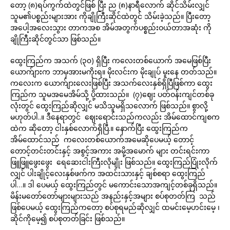
တော့ (၈)ရပ်ကွက်ထဲတွင်ဖြစ် ပြီး ည (၈)နာရီလောက် ဆိုင်သိမ်းလျှင်
သူမ၏ပစ္စည်းများအား ကိုချိုကြီးဆိုင်ထဲတွင် သိမ်းခဲ့သည်။ ပြီးတော့
အပေါ့အလေးသွား တာကအစ အိမ်အတွက်ပစ္စည်းဝယ်တာအဆုံး ကို
ချိုကြီးဆိုင်တွင်သာ ဖြစ်သည်။
ထွေးကြည်က အသက် (၃၀) ရှိပြီး ကလေးတစ်ယောက် အမေဖြစ်ပြီး
ယောက်ျားက ဘာမှအားမကိုးရ။ မိုးလင်းက မိုးချုပ် မူးနေ တတ်သည်။
ကလေးက ယောက်ျားလေးဖြစ်ပြီး အသက်လေးနှစ်ရှိပြီဖြစ်ကာ ထွေး
ကြည်က သူမအမေအိမ်သို့ ပို့ထားသည်။ (၇)ဈေး ပတ်ဝန်းကျင်တစ်ခု
လုံးတွင် ထွေးကြည်ဆိုလျှင် မသိသူမရှိသလောက် ဖြစ်သည်။ စွာလို့
မဟုတ်ပါ..။ ဒီနေရာတွင် ဈေးရောင်းသည်ကလည်း အိမ်ထောင်ကျစက
ထဲက ဆိုတော့ ငါးနှစ်လောက်ရှိပြီ.။ နောက်ပြီး ထွေးကြည်က
အိမ်ထောင်သည် ကလေးတစ်ယောက်အမေဆိုပေမယ့် တောင့်
တောင့်တင်းတင်းနှင့် အစွင့်အကား အမို့အမောက် များ တင်းရင်းကာ
ဖြူဖြူဖွေးဖွေး ရေဆေးငါးကြီးလိုမျိုး ဖြစ်သည်။ ထွေးကြည်ပြုံးလိုက်
လျှင် ပါးချိုင့်လေးနှစ်ဖက်က အထင်းသားနှင့် ချစ်စရာ ထွေးကြည်
ပါ…။ ဒါ ပေမယ့် ထွေးကြည်တွင် မကောင်းသောအကျင့်တစ်ခုရှိသည်။
မိန်းမတော်တော်များများသည် အနည်းနှင့်အများ စပ်စုတတ်ကြ သည်
ဖြစ်ပေမယ့် ထွေးကြည်ကတော့ စပ်စုရမည်ဆိုလျှင် ထမင်းမေ့ဟင်းမေ့ ၊
ဆိုင်ကိုမေ့၍ စပ်စုတတ်ခြင်း ဖြစ်သည်။