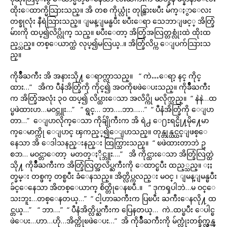
ထိုးေထာက္မိသြားသည္။ အိ တစ ကိုယ္လုံး တုန္သြားၿပီး မ်က္ႏွာေလး
တစ္ခုလုံး နီရဲသြားသည္။ ျမန္ျမန္ၿပီး ၿပီးေရာ သေဘာျဖင့္ အိတ္ခြံ
မ်ားကို ထပ္၍လိပ္လိုက္ သည္။ ၿပီးေတာ့ အိတ္ခြံအလြတ္တစ္လုံးထဲ ထိုးထ
ည့္သည္။ တစ္ေယာက္ထဲ လုပ္၍မလြယ္..။ အိတ္ခြံလိပ္က ေျပက်သြားသ
ည္။
ကိုခ်ိဳႀကီး အိ အနားသို႔ ေရာက္လာသည္။ “ ကဲ…ေရာ့ နင္ ကိုင္
ထား…” အိက ပီနံအိတ္ခြံကို ကိုင္၍ အဝကိုၿဖဲေပးသည္။ ကိုခ်ိဳႀကီး
က အိတ္ခြံအလုံး ၃၀ ထပ္၍ လိပ္ထားေသာ အလိပ္ကို မလိုက္သည္။ “ နဲနဲ…ထ
ပ္ၿဖဲထားဟ…မဝင္ဘူး…” “ ရွင္… ဘာ…..ဘာ……” “ ပီနံအိတ္ခြံကို ေျပာ
တာ…” ေျပာလိုက္ေသာ ကိုခ်ျိုကီးက အိ ရဲ႕ ေ႐ႊရင္မို႔မို႔ေမာ
က္ေမာက္ကို ေျပာင္ ၾကည့္၍ေျပာသည္။ တုန္တုန္ယင္ယင္ျဖစ္ေ
နေသာ အိ ေဒါသနည္းနည္း ထြက္သြားသည္။ “ ၿဖဲထားတာဘဲ ဥ
စၥာ… မဝင္တာေတာ့ မတတ္ႏိုင္ဘူး….” အိ ကိုင္ထားေသာ အိတ္ခြံလြတ္ထဲ
သို႔ ကိုခ်ိဳႀကီးက အိတ္ခြံလြတ္အလိပ္ႀကီးကို ေထာင္ၿပီး ထည့္သည္။ ႏႈ
တ္ခမ္း တစ္ဖက္ တစ္ၿပီး ခံေနသည္။ အိတ္လိပ္ကလည္း မဝင္ ၊ ျမန္ျမန္ၿပီး
ခ်င္ေနေသာ အိတစ္ေယာက္ စိတ္တိုေနၿပီ..။ “ ဒုကၡပါဘဲ…မ ဝင္ေ
သးဘူး…တစ္ေနတယ္…” “ ငါ့ဟာႀကီးက ပြၿပီး ႀကီးေနလို႔ ထ
င္တယ္…” “ ဘာ….” “ ပီနံအိတ္လိပ္ႀကီးက ပြေနတယ္… ကဲ..ထပ္ၿပီး ေပါင္ၿ
ဖဲေပး…ဟာ…ဟို…အိတ္ကိုၿဖဲေပး…” အိ ကိုခ်ိဳႀကီးကို မ်က္လုံးတစ္ခ်က္လွန္ၾ