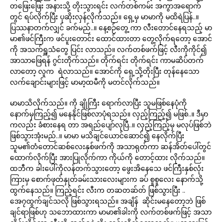
တဖြေးဖြေး အနားသို့ တိုးသွားရင်း လက်တစ်ကမ်း အကွာအရောက်
တွင် ရပ်လိုက်ပြီး ပုဆိုးလှန်လိုက်သည်။ ရှေ့မှ မာမာကို မထိရဲပြန်..။
ပြဿနာတက်လျှင် ခက်မည်..။ နေ့စဉ်တွေ့ ကာ လီးတောင်နေရသည့် မာ
မာ၏ဖင်ကြီးက ဖင်ပူးတောင်း ထောင်ထားတာ တွေ့လိုက်ရတော့ အောင်
ကို အသက်ရှူသံတွေ ပြင်း လာသည်။ လက်တစ်ဖက်ဖြင့် လီးကိုကိုင်၍
အာသာဖြေရန် ဂွင်းတိုက်သည်။ တိုက်ရင်း တိုက်ရင်း ကာမဆိပ်တက်
လာတော့ လူက ရဲလာသည်။ အောင်ကို ရှေ့သို့တိုးပြီး တုန်နေသော
လက်ချောင်းများဖြင့် မာမာ့ထမီကို မတင်လိုက်သည်။
မာမာသိလိုက်သည်။ ကို ချိုကြီး ရောက်လာပြီး သူမဖြစ်နေပုံကို
နောက်မှကြည့်၍ မနေနိုင်ဖြစ်လာပုံရသည်။ လှည့်ကြည့်၍ မဖြစ်..။ ဒီမှာ
ကလည်း ခံစားနေရ တာ အရည်ပျော်လုပြီ..။ လှည့်ကြည့်မှ မလုပ်ဖြစ်ဘဲ
ဖြစ်သွားအုံးမည်..။ မာမာ မသိချင်ယောင်ဆောင်၍ နေလိုက်ပြီး
သူမ၏တံတောင်ဆစ်လေးနှစ်ဖက်ကို အသာရုတ်ကာ ဆန်အိတ်ပေါ်တွင်
ထောက်လိုက်ပြီး အားပြုလိုက်ကာ ကိုယ်ကို တောင့်ထား လိုက်သည်။
ထဘီက ခါးပေါ်ကိုလန်တက်သွားတော့ ဖွေးအိနေသေ ဖင်ကြီးနှစ်လုံး
ကြားမှ စောက်ဖုတ်နှုတ်ခမ်းသားလေးများက ခပ် စူစူလေး နောက်သို့
ထွက်နေသည်။ ကြည့်ရင်း လီးက တဆတဆ်တ် ဖြစ်သွားပြီး ..
အေ၇ထွက်ချင်သလို ဖြစ်သွားရသည်။ အချိန် ဆိုင်းမနေတော့ဘဲ ဖြစ်
ချင်ရာဖြစ်ဟု သဘောထားကာ မာမာ၏ခါးကို လက်တစ်ဖက်ဖြင့် အသာ