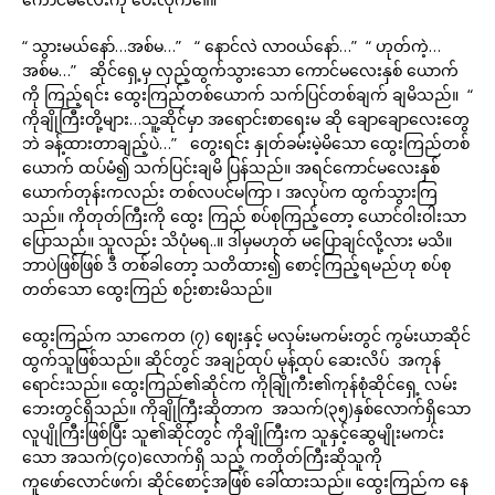
“ သွားမယ်နော်…အစ်မ…” “ နောင်လဲ လာဝယ်နော်…” “ ဟုတ်ကဲ့…
အစ်မ…” ဆိုင်ရှေ့မှ လှည့်ထွက်သွားသော ကောင်မလေးနှစ် ယောက်
ကို ကြည့်ရင်း ထွေးကြည်တစ်ယောက် သက်ပြင်တစ်ချက် ချမိသည်။ “
ကိုချိုကြီးတို့များ…သူ့ဆိုင်မှာ အရောင်းစာရေးမ ဆို ချောချောလေးတွေ
ဘဲ ခန့်ထားတာချည့်ပဲ…” တွေးရင်း နှုတ်ခမ်းမဲ့မိသော ထွေးကြည်တစ်
ယောက် ထပ်မံ၍ သက်ပြင်းချမိ ပြန်သည်။ အရင်ကောင်မလေးနှစ်
ယောက်တုန်းကလည်း တစ်လပင်မကြာ ၊ အလုပ်က ထွက်သွားကြ
သည်။ ကိုတုတ်ကြီးကို ထွေး ကြည် စပ်စုကြည့်တော့ ယောင်ဝါးဝါးသာ
ပြောသည်။ သူလည်း သိပုံမရ..။ ဒါမှမဟုတ် မပြောချင်လို့လား မသိ။
ဘာပဲဖြစ်ဖြစ် ဒီ တစ်ခါတော့ သတိထား၍ စောင့်ကြည့်ရမည်ဟု စပ်စု
တတ်သော ထွေးကြည် စဉ်းစားမိသည်။
ထွေးကြည်က သာကေတ (၇) ဈေးနှင့် မလှမ်းမကမ်းတွင် ကွမ်းယာဆိုင်
ထွက်သူဖြစ်သည်။ ဆိုင်တွင် အချဉ်ထုပ် မုန့်ထုပ် ဆေးလိပ် အကုန်
ရောင်းသည်။ ထွေးကြည်၏ဆိုင်က ကိုချြိုကီး၏ကုန်စုံဆိုင်ရှေ့ လမ်း
ဘေးတွင်ရှိသည်။ ကိုချိုကြီးဆိုတာက အသက်(၃၅)နှစ်လောက်ရှိသော
လူပျိုကြီးဖြစ်ပြီး သူ၏ဆိုင်တွင် ကိုချိုကြီးက သူနှင့်ဆွေမျိုးမကင်း
သော အသက်(၄၀)လောက်ရှိ သည့် ကတိုတ်ကြီးဆိုသူကို
ကူဖော်လောင်ဖက်၊ ဆိုင်စောင့်အဖြစ် ခေါ်ထားသည်။ ထွေးကြည်က နေ