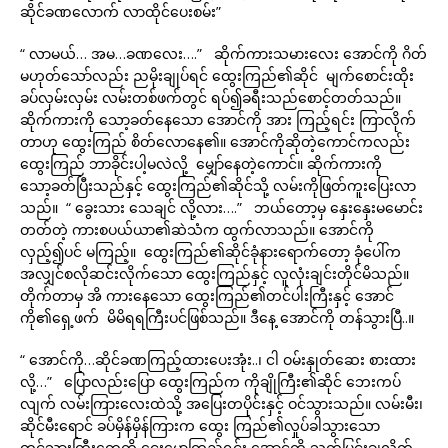
ဆိုင်ခဏလောက် လာထိုင်ပေးစမ်း”
“ လာမယ်… အမ…ခဏလေး….” ဆိုက်ကားသမားလေး အောင်ကို ဂိတ်
မဟုတ်သော်လည်း ညမိုးချုပ်ရင် ထွေးကြည်၏ဆိုင် မျက်စောင်းထိုး
ခပ်လှမ်းလှမ်း လမ်းတစ်ဖက်တွင် ရပ်၍ခရီးသည်စောင့်တတ်သည်။
ဆိုက်ကားကို သော့ခတ်နေသော အောင်ကို အား ကြည့်ရင်း ကြာလိုက်
တာဟု ထွေးကြည် စိတ်လောနေ၏။ အောင်ကိုဆိုတဲ့ကောင်ကလည်း
ထွေးကြည် ဘာခိုင်းပါ့မလဲလို့ မျှော်နေတဲ့ကောင်။ ဆိုက်ကားကို
သော့ခတ်ပြီးသည်နှင့် ထွေးကြည်၏ဆိုင်သို့ လမ်းကိုဖြတ်ကူးပြေးလာ
သည်။ “ ခွေးသား သေချင် လို့လား….” ဘယ်တော့မှ နှေးနှေးမမောင်း
တတ်တဲ့ ကားစပယ်ယာ၏ဆဲသံက ထွက်လာသည်။ အောင်ကို
လှည့်၍ပင် မကြည့်။ ထွေးကြည်၏ဆိုင်ခုံနားရောက်တော့ ခုံပေါ်က
အလျှင်စလိုဆင်းလိုက်သော ထွေးကြည်နှင့် လူလုံးချင်းတိုင်မိသည်။
တိုက်တာမှ အိ ကားနေသော ထွေးကြည်၏တင်ပါးကြီးနှင့် အောင်
ကို၏ရှေ့ဖက် မိမိရရကြီးပင်ဖြစ်သည်။ ဒီနေ့ အောင်ကို တန်သွားပြီ..။
“ အောင်ကို…ဆိုင်ခဏကြည့်ထားပေးအုံး..၊ ငါ ဝမ်းနှုတ်ဆေး စားထား
လို့…” ပြောလည်းပြော ထွေးကြည်က ကိုချိုကြီး၏ဆိုင် ဘေးကပ်
လျက် လမ်းကြားလေးထဲသို့ အပြေးတပိုင်းနှင့် ဝင်သွားသည်။ လမ်းမီး၊
ဆိုင်မီးရောင် ခပ်မှိန်မှိန်ကြားက ထွေး ကြည်၏လှုပ်ခါသွားသော
တင်သားကြီးတွေကို ငေးမောကြည့်ရင်း အောင်ကို သက်ပြင်းချလိုက်