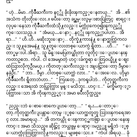
“ ဟဲ့….မိမာ…ကိုခ်ိဳႀကီးက နင့္ကို ခိုးခိုးၾကည့္ေနတယ္…” အိ …၏
အသံက တိုးတိုးေလး..။ ၿပီးေတာ့ ခပ္လွမ္းလွမ္းစားပြဲတြင္ စာရင္း
လုပ္ေနေသာ ကိုခ်ိဳႀကီးထံသို႔လည္း မ်က္လုံးကေဝ့၍ၾကည့္လို
က္ေသးသည္..။ “ အံမယ္…ေနာ္…နင့္ကို ၾကည့္တာပါဟာ… အိ
ရာ….” “ ဟိ..ဟိ…မဆိုးဘူးေနာ္… တိုက္နဲ႔ကားနဲ႔ ေနာက္ဆက္တြဲကလ
ည္း သူ႔အေမနဲ႔ သူ႔တူေလးတစ္ေယာက္ပဲ ရွိတာ… ..ဟိ….” “ ေ
တာ္စမ္းပါ..အိရာ… သူ မိန္းမေပြတယ္ဆိုတာ လူတိုင္းေျပာေနၾ
ကတာဥစၥာ.. ကဲပါ.. ငါ အေမမွာတဲ့ ဟင္းခ်က္စရာ ေတြဝယ္ဖို႔ ေဈး
ထဲသြားလိုက္ဦးမယ္..၊ ကိုတတ္ုႀကီးလည္း အျပင္သြားေတာ့ ဒီမွာေ
နခဲ့ဦး..” “ ဘာ… ဒီမွာ ..ငါတစ္ေယာက္ထဲ လား…” “ ေအးေလ.. ဟိုမွာ
ကိုခ်ိဳႀကီး ရွိတာဘဲဟာ…” “ ကြၽတ္…ဒုကၡပါဘဲ… ကိုတုတ္ႀကီးက
လည္း အေရးထဲ ဘယ္ထြက္သြား မွန္း မသိဘူး…ဟင္း…” မ်က္စိမ်က္ႏွာ
ပ်က္သြားေသာ အိ ကိုၾကည့္ရင္း အမာ ၿပဳံးလိုက္သည္။
“ ညည္းဘဲ ေစာေစာကေျပာေတာ့…..” “ ရႉး…ေတာ္ေ
တာ့..ကိုတုတ္ႀကီးျပန္လာေတာ့မွ ႏွစ္ေယာက္အတူတူ သြားၾကရေအာ
င္ လား..အမာရယ္…” အိ တကယ္ကို ေၾကာင့္ၾကစြာ ေျပာေနေၾ
ကာင္း အမာ သိသည္။ ဆိုင္တြင္ ဘယ္သူမွ ေရာင္းမည့္သူ မရွိဘဲ ႏွစ္
ေယာက္လုံးထြက္သြားလို႔ကလည္း မျဖစ္ေသး..။ “ ကဲပါ အိရယ္…. ခုံ