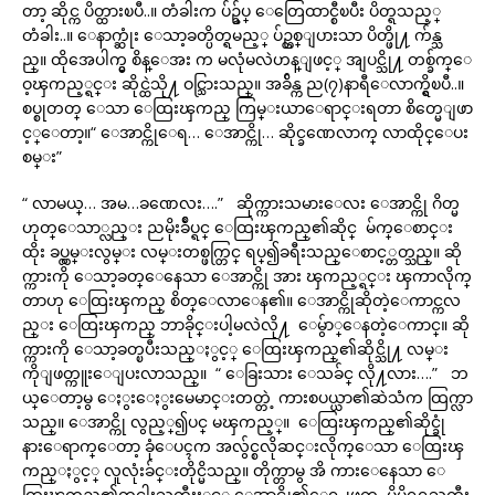
တာ့ ဆိုင္က ပိတ္ထားၿပီ..။ တံခါးက ပ်ဥ္ခ်ပ္ ေတြေထာင္စီၿပီး ပိတ္ရသည့္
တံခါး..။ ေနာက္ဆုံး ေသာ့ခတ္ပိတ္ရမည့္ ပ်ဥ္တစ္ျပားသာ ပိတ္ဖို႔ က်န္သ
ည္။ ထိုအေပါက္မွ စိန္ေအး က မလုံမလဲဟန္ျဖင့္ အျပင္သို႔ တစ္ခ်က္ေ
ဝ့ၾကည့္ရင္း ဆိုင္ထဲသို႔ ဝင္သြားသည္။ အခ်ိန္က ည(၇)နာရီေလာက္ရွိၿပီ..။
စပ္စုတတ္ ေသာ ေထြးၾကည္ ကြမ္းယာေရာင္းရတာ စိတ္မေျဖာ
င့္ေတာ့။“ ေအာင္ကိုေရ… ေအာင္ကို… ဆိုင္ခဏေလာက္ လာထိုင္ေပး
စမ္း”
“ လာမယ္… အမ…ခဏေလး….” ဆိုက္ကားသမားေလး ေအာင္ကို ဂိတ္မ
ဟုတ္ေသာ္လည္း ညမိုးခ်ဳပ္ရင္ ေထြးၾကည္၏ဆိုင္ မ်က္ေစာင္း
ထိုး ခပ္လွမ္းလွမ္း လမ္းတစ္ဖက္တြင္ ရပ္၍ခရီးသည္ေစာင့္တတ္သည္။ ဆို
က္ကားကို ေသာ့ခတ္ေနေသာ ေအာင္ကို အား ၾကည့္ရင္း ၾကာလိုက္
တာဟု ေထြးၾကည္ စိတ္ေလာေန၏။ ေအာင္ကိုဆိုတဲ့ေကာင္ကလ
ည္း ေထြးၾကည္ ဘာခိုင္းပါ့မလဲလို႔ ေမွ်ာ္ေနတဲ့ေကာင္။ ဆို
က္ကားကို ေသာ့ခတ္ၿပီးသည္ႏွင့္ ေထြးၾကည္၏ဆိုင္သို႔ လမ္း
ကိုျဖတ္ကူးေျပးလာသည္။ “ ေခြးသား ေသခ်င္ လို႔လား….” ဘ
ယ္ေတာ့မွ ေႏွးေႏွးမေမာင္းတတ္တဲ့ ကားစပယ္ယာ၏ဆဲသံက ထြက္လာ
သည္။ ေအာင္ကို လွည့္၍ပင္ မၾကည့္။ ေထြးၾကည္၏ဆိုင္ခုံ
နားေရာက္ေတာ့ ခုံေပၚက အလွ်င္စလိုဆင္းလိုက္ေသာ ေထြးၾ
ကည္ႏွင့္ လူလုံးခ်င္းတိုင္မိသည္။ တိုက္တာမွ အိ ကားေနေသာ ေ
ထြးၾကည္၏တင္ပါးႀကီးႏွင့္ ေအာင္ကို၏ေရွ႕ဖက္ မိမိရရႀကီး