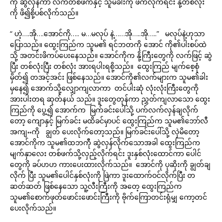
ကို ဆွဲလှန်ကာ လက်တစ်ဖက်နှင့် သူမခါးကို ဖက်လိုက်ရင်း နို့တစ်လုံး
ကို ဖိ၍စို့ပစ်လိုက်သည်။
“ ဟဲ့….အို….အောင်ကို….. မ…မလုပ် နဲ့……အို…..အို…..” မလုပ်နဲ့ဟုသာ
ပြောသည်။ ထွေးကြည်က သူမ၏ ရင်ဘတကို အောင် ကို၏ပါးစပ်ထဲ
သို့ အတင်းဖိကပ်ပေးနေသည်။ အောင်ကိုက နို့ကြီးတွေကို လက်ဖြင့် ဆွဲ
ပြီး တစ်လုံးပြီး တစ်လုံး အားရပါးရစို့သည်။ ထွေးကြည် မျက်စေ့စုံ
မှိတ်၍ တအင့်အင်း ဖြစ်နေသည်။ အောင်ကို၏လက်များက သူမ၏ခါး
မှနေ၍ အောက်သို့လျှောကျလာကာ တင်ပါးဆုံ လုံးလုံးကြီးတွေကို
အားပါးတရ ဆုတ်နယ် သည်။ ဒူးတွေတုန်ကာ ညွှတ်ကျလာသော ထွေး
ကြည်ကို ပွေ့၍ အောက်က မြက်ခင်းပေါ်သို့ ပက်လက်လှန်ချလိုက်
တော့ ကျောနှင့် မြက်ခင်း မထိခင်မှာပင် ထွေးကြည်က သူမ၏ဘော်လီ
အကျႌကို ချွတ် ပေးလိုက်တော့သည်။ မြက်ခင်းပေါ်သို့ လှဲမိတော့
အောင်ကိုက သူမ၏ထဘကီု ဆွဲလှန်လိုက်သောအခါ ထွေးကြည်က
မျက်နှာလေး တစ်ဖက်သို့လှည့်လိုက်ရင်း ဒူးနှစ်လုံးထောင်ကာ ပေါင်
တွေကို ခပ်ဟဟ ကားပေးထားလိုက်သည်။ အောင်ကို ပုဆိုးကို ချွတ်ချ
လိုက် ပြီး သူမ၏ပေါင်နှစ်လုံးကို ဖြဲကာ ဒူးထောက်ဝင်လိုက်ပြီး တ
ဆတ်ဆတ် ဖြစ်နေသော သူ့လီးကြီးကို အတေ့ ထွေးကြည်က
သူမ၏စောက်ဖုတ်ဖောင်းဖောင်းကြီးကို ဗိုက်ကြောတင်းရုံမျှ ကော့တင်
ပေးလိုက်သည်။