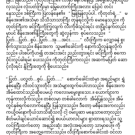
လှသည်။ လုံးပတ်ကြီးမှာ မြွေဟောက်ကြီးအလား ပြောင် တင်း
နေသည်။ ဒစ်ကြီးက ပြဲလန်နေ၏။ “ မြန်မြန်လုပ်ပါ.. ကိုတုတ်ရဲ့…” မ
စိန်အေး၏အသံမှာ သိသိသာသာကြီး တုန်ရင်လှိုက် မောနေသည်။ ကို
တုတ်ကြီးက ဖင်ကြီးကိုကြွလျက် လီးကိုဖိသွင်းရင်း တပြိုင်နက်တည်း
မှာပင် စိန်အေး၏နို့ကြီးတွေကို ဆွဲလှန်ကာ စုပ်လေသည်။ “
ပြွတ်….ပြွတ်…စွပ်…ပြွတ်….အု…..အင်း………” လီးကြီးက လျှောခနဲ စူး
စိုက်သွားသည်။ စိန်အေးက သူမ၏ခေါင်းကို နောက်သို့လှန်ချလိုက်
သည်။ ပါးစပ်ကိုဟ၍ တအင်းအင်း ညည်းတွားရင်း ဖင်ကြီးကို စကော
ဝိုင်းလှုပ်ခါရမ်း ပေးသည်။ ကိုတုတ်ကြီးကလည်း အဆက်မပြတ် ဆော
င့်လိုးရင်း နို့ကြီးတွေကို စို့ပေးသည်။
“ ပြွတ်…ပလွတ်….စွပ်….ပြွတ်……” စောက်ခေါင်းထဲမှာ အရည်များ ရွှဲ
နစ်နေပြီး လီးဝင်သွားတိုင်း အသံများထွက်ပေါ်လာသည်။ စိန်အေးက
အိမ်ထောင်သည်ဆိုပေမယ့် ကလေးမမွေးဖူးသေး..။ ယောက်ျားက
ကုန်ကားလိုက်သည်။ တစ်လမှာ တစ်ခါလောက် အိမ်ပြန်သည်။ အိမ်
တွင်နှစ်ရက်လောက်နေပြီး ပြန်သွားသည်။ ဒီတော့ မစိန်အေးကလည်း
ကယို့ဝမ်းနာကိုယ်သာသိဆိုသလို ငါ့ ဝမ်းပူဆာ မနေသာတော့လည်း
စိတ်မပါချင်ယောင်ဆောင်၍ စပယ်ယာလင်များ ရှာထားရသည်။ သူ့
လင်ကြီးထက်တော့ အနည်းဆုံး အလုံးအရပ်တော့ သာမှာပေါ့။ ကို
တုတ်ကြီးက အတွေ့ကောင်းသည်။ လီးကြီးစောက်ခေါင်းထဲ ဝင်လာ