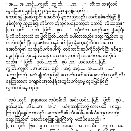
“ အ……အ…အင့်….ကျွတ်…ကျွတ်………အ……..” လီးက တဆုံးဝင်
သွားပြီ..။ ထွေးကြည် ညည်းသည်။ နာ၍မဟုတ်..။
ကောင်း၍ဖြစ်ကြောင်း အောင်ကို နားလည်သည်။ လက်နှစ်ဖက်ဖြင့် နို့
နှစ်လုံးကို ဆွဲညှစ်၍ ကိုင်ကာ တုံ့ဆိုင်းမနေတော့ဘဲ ဆောင့် လိုးသည်။ “
ပြွတ်…ဖွတ်…….ဒုတ်….ပြွတ်…..စွပ်……..” နဂိုထဲက အရည်တွေ ရွှဲနေပြီး
မို့ လီးဝင်သွားသံ တပြွတ်ပြွတ်…ထွက် ပေါ်လာသည်။ ထွေးကြည်က မျ
ကလ်ုံးစုံမှိတ်ပြီး သူမ၏လက်နှစ်ဖက်ဖြင့် နို့တွေဆွဲကိုင်ထားသော
အောင်ကို၏ လက်နှစ်ဖက်ပေါ်ကို တင်းတင်းဆုပ်ကိုင်လိုက်ပြီး ဖင်ဖွေး
ဖွေးကြီးကို လုံးခနဲ လုံးခနဲ ကော့ ကော့တင်၍ အားပါးတရ အလိုးခံ
သည်။ “ ပြွတ်….ဒုတ်….ဘွတ်….စွပ်…အ….ဟင်းဟင်း…ဗြစ်…
ကျွတ်..ကျွတ်… အမလေး.. နော်…..ဟင့်..ဟင့်…… အ…….အ………”
ထွေး ကြည် အသံမျိုးစုံထွက်၍ ယောက်ယက်ခတ်နေသည်။ သူတို့ လိုး
နေကြတာက ကျောင်းအုတ်နံရံအတွင်းဖက်မှာမို့ လူမမြင်နိုင်၍
လွတ်လပ်နေသည်။
“ လုပ်…လုပ်….နာနာလေး လုပ်စမ်းပါ…အင်း ဟင်း….ဗြစ်….ပြွတ်…..စွပ်…
ဖွတ်..ဒုတ်…..အီး…..အ…..အ…” မခံရတာကြာလို့ လား မသိ…၊ ထွေး
ကြည် ပြီးချင်လာသည်။ အောင်ကို၏ လီးပေါ်မှ ဂေါ်လီတွေကလည်း
ထွေးကြည်၏ စောက်စေ့ပြူးပြူးကြီးကို ဖိသိပ်နေသည်။ “
ပြွတ်….ဒုတ်…ဗြစ်…..ဖွတ်….အား….အမေ့…..အ…အ.အီး……ကျွတ်…အမ