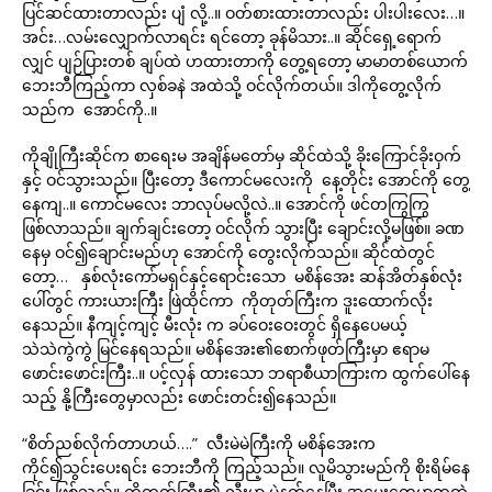
ပြင်ဆင်ထားတာလည်း ပျံ လို့..။ ဝတ်စားထားတာလည်း ပါးပါးလေး…။
အင်း…လမ်းလျှောက်လာရင်း ရင်တော့ ခုန်မိသား..။ ဆိုင်ရှေ့ရောက်
လျှင် ပျဉ်ပြားတစ် ချပ်ထဲ ဟထားတာကို တွေ့ရတော့ မာမာတစ်ယောက်
ဘေးဘီကြည့်ကာ လှစ်ခနဲ အထဲသို့ ဝင်လိုက်တယ်။ ဒါကိုတွေ့လိုက်
သည်က အောင်ကို..။
ကိုချိုကြီးဆိုင်က စာရေးမ အချိန်မတော်မှ ဆိုင်ထဲသို့ ခိုးကြောင်ခိုးဝှက်
နှင့် ဝင်သွားသည်။ ပြီးတော့ ဒီကောင်မလေးကို နေ့တိုင်း အောင်ကို တွေ့
နေကျ..။ ကောင်မလေး ဘာလုပ်မလို့လဲ..။ အောင်ကို ဖင်တကြွကြွ
ဖြစ်လာသည်။ ချက်ချင်းတော့ ဝင်လိုက် သွားပြီး ချောင်းလို့မဖြစ်။ ခဏ
နေမှ ဝင်၍ချောင်းမည်ဟု အောင်ကို တွေးလိုက်သည်။ ဆိုင်ထဲတွင်
တော့… နှစ်လုံးကော်မရှင်နှင့်ရောင်းသော မစိန်အေး ဆန်အိတ်နှစ်လုံး
ပေါ်တွင် ကားယားကြီး ဖြဲထိုင်ကာ ကိုတုတ်ကြီးက ဒူးထောက်လိုး
နေသည်။ နီကျင့်ကျင့် မီးလုံး က ခပ်ဝေးဝေးတွင် ရှိနေပေမယ့်
သဲသဲကွဲကွဲ မြင်နေရသည်။ မစိန်အေး၏စောက်ဖုတ်ကြီးမှာ ဧရာမ
ဖောင်းဖောင်းကြီး..။ ပင့်လှန် ထားသော ဘရာစီယာကြားက ထွက်ပေါ်နေ
သည့် နို့ကြီးတွေမှာလည်း ဖောင်းတင်း၍နေသည်။
“စိတ်ညစ်လိုက်တာဟယ်….” လီးမဲမဲကြီးကို မစိန်အေးက
ကိုင်၍သွင်းပေးရင်း ဘေးဘီကို ကြည့်သည်။ လူမိသွားမည်ကို စိုးရိမ်နေ
ခြင်း ဖြစ်သည်။ ကိုတုတ်ကြီး၏ လီးမှာ မဲနက်နေပြီး အမွှေးတွေမှာထူထဲ