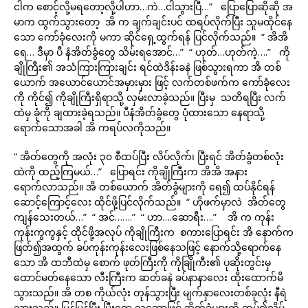
ငါက စောင့်လို့မရတော့လို့ပါဟာ…ကဲ…ငါသွားပြီ…” ပြောပြောဆိုဆို အ
မာက ထွက်သွားတော့ အိ က ချက်ချင်းပင် ထရပ်လိုက်ပြီး သူမထိုင်နေ
သော ကော်ခုံလေးကို မကာ ဆိုင်ရှေ့ထွက်ရန် ပြင်လိုက်သည်။ “ အိအိ
ရေ… ဒီမှာ ပီ နံအိတ်ခွံတွေ သိမ်းရအောင်…” “ ဟုတ်…ဟုတ်ကဲ့….” ကို
ချိုကြီး၏ အသံကြားကြားချင်း ရင်ထဲဒိန်းခနဲ ဖြစ်သွားရကာ အိ တစ်
ယောက် အယောင်ယောင်အမှားမှား ဖြင့် လက်တစ်ဖက်က ကော်ခုံလေး
ကို ကိုင်၍ ကိုချိုကြီးရှိရာသို့ လှမ်းလာခဲ့သည်။ ပြီးမှ သတိရပြီး လက်
ထဲမှ ခုံကို ချထားခဲ့ရသည်။ ပီနံအိတ်ခွံတွေ ပုံထားသော နေရာသို့
ရောက်သောအခါ အိ ကရပ်လကိုသည်။
“ အိတ်တွေကို အလုံး ၃၀ စီထပ်ပြီး လိပ်လိုက်၊ ပြီးရင် အိတ်ခွံတစ်လုံး
ထဲကို ထည့်ကြမယ်…” ပြောရင်း ကိုချိုကြီးက အိအိ အနား
ရောက်လာသည်။ အိ တစ်ယောက် အိတ်ခွံများကို ရေ၍ ထပ်နိုင်ရန်
ဆောင့်ကြောင့်လေး ထိုင်ဖို့ပြင်လိုက်သည်။ “ ဟိုဖက်မှာလဲ အိတ်တွေ
ကျန်သေးတယ်…” “ အင်…….” “ ဟာ….ဆောရီး….” အိ က ကုန်း
ကုန်းကွကွနှင့် ထိုင်ဖို့အလုပ် ကိုချိုကြီးက စကားပြောရင်း အိ နောက်က
ဖြတ်၍အထွက် ခပ်ကုန်းကုန်းလေးဖြစ်နေသဖြင့် နောက်သို့ရောက်နေ
သော အိ ထဘီထဲမှ စောက် ဖုတ်ကြီးကို ကိုချြိုကီး၏ ပုဆိုးတွင်းမှ
ထောင်မတ်နေသော လီးကြီးက ဆတ်ခနဲ ခပ်နာနာလေး ထိုးထောက်မိ
သွားသည်။ အိ တစ ကိုယ်လုံး တုန်သွားပြီး မျက်နှာလေးတစ်ခုလုံး နီရဲ
သွားသည်။ မြန်မြန်ပြီး ပြီးရော သဘောဖြင့် အိတ်ခွံများကို ထပ်၍လိပ်