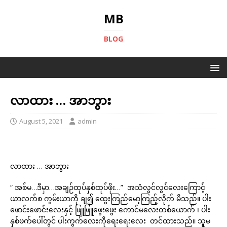
MB
BLOG
လာထား … အာဘွား
August 5, 2021
admin
လာထား … အာဘွား
“ အစ်မ…ဒီမှာ…အချဉ်ထုပ်နှစ်ထုပ်ဖိုး…” အသံလွင်လွင်လေးကြောင့်
ယာလက်စ ကွမ်းယာကို ချ၍ ထွေးကြည်မော့ကြည့်လိုက် မိသည်။ ပါး
ဖောင်းဖောင်းလေးနှင့် ဖြူဖြူဖွေးဖွေး ကောင်မလေးတစ်ယောက် ၊ ပါး
နှစ်ဖက်ပေါ်တွင် ပါးကွက်လေးကိုရေးရေးလေး တင်ထားသည်။ သူမ