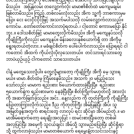
မိသည်။ အပြန်လမ်း တလျှောက်လုံး မာမာ၏စိတ်ထဲ မကျေမချမ်း
ဖြစ်လာမိသည်။ ကြည့်..တစ်လမ်းလုံးလည်း အိက သူ့ကို ဘာစကားမှမ
ပြော၊ ငေး ငေးငိုင်ငိုင်ဖြင့် အသက်မပါသလို လမ်းလျှောက်လာသည်။
ကောင်မ…တော်တော်ကောင်းလာပုံရတယ်..၊ ငါ့တောင် စကားမပြော နိုင်
ဘူး..။ ဒေါသစိတ်ဖြင့် မာမာတွေးလိုက်မိသည်။ အိကို မကျေနပ်သလို
ကိုချိုကြီးကိုလည်း မကျေနပ်။ မိန်းခလေးနှစ်ယောက်ရှိ တာ အိကိုမှ
ရွေးရတယ်တဲ့လား..။ မခံချင်စိတ်က ပေါ်ပေါက်လာသည်။ ပြောရရင် ငါ
ကတောင် အိထက် ကိုယ်လုံးပိုလှသေးတယ်။ တင်သားရင်သားတွေ
ဘာပဲယှဉ်ယှဉ် ငါကတောင် သာသေးတယ်။
ငါနဲ့ မတွေ့သေးလို့ပါ။ တွေ့လို့များတော့ ကိုချိုကြီး အိကို မေ့ သွားရ
မယ်။ မာမာ..စိတ်ထဲမှ ကြိမ်းနေမိသည်။ အသက်၂၀ မပြည့်သေး
သော်လည်း မာမာက ရည်းစား ၆ယောက်ထားခဲ့ပြီးပြီ။ ရည်းစား
၅ယောက်နဲ့က ရည်းစားမက နေခဲ့ပြီးပြီ။ စိတ်ကြိုက်မဟုတ်လို့ အားလုံး
ကို အဆက်ဖြတ်ခဲ့သည်။ အင်း…နေ့လည်က ကို တုတ်ကြီးကို ကိုချိုကြီး
ပြောတာကြားလိုက်သည်။ ဒီည ကိုတုတ်ကြီး အိမ်ပြန်ပြီး အိပ်၊ သူ
အမြတ်ခွန်အတွက် စာရင်းတွေ လာလုပ် ရင်း ဆိုင်မှာ အိပ်မည်တဲ့..။ မာ
မာအိမ်ရောက်တော့ ရေချိုးအလှပြင် ၊ ထမင်းစားပြီးတော့ တစ်ခါ
အလှပြင်ပြီး အမေ့ကို သူငယ်ချင်း အိမ်သို့ သွားမည်ပြောပြီး ဆိုင်ရှိရာ
သို့ ထွက်လာခဲ့သည်။ မာမာတစ်ယောက် ရေမွှေးနံ့တသင်းသင်းနှင့်