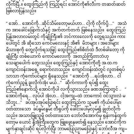
လိုက်ပြီ..။ ထွေးကြည်ကို ကြည့်ရင်း အောင်ကို၏လီးက တဆတ်ဆတ်
ဖြစ်လာပြန်သည်။
“ အော်… အောင်ကို…ဆိုင်သိမ်းတော့မယ်ဟာ… ငါ့ကို လိုက်ပို့….” အသံ
က အာခေါင်ခြောက်သံနှင့် အက်တက်တက် ဖြစ်နေသည်။ ထွေးကြည်
ပြန်အလာလမ်းတွင် ကိုချိုကြီး၏ ဘင်ကားလေးကို တွေ့ရသည်။ ကား
ပေါ်တွင် အိ ဆိုသော ကေင်မလေးနှင့် အိ၏ မိဘများ ၊ အဒေါ်များ
မိသားစုကို တွေ့လိုက်ရသဖြင့် ထွေးကြည်၏စိတ်ထဲ ဒီတစ်ခါတော့ ကို
ချိုကြီး တစ်ယောက် ကောင်မလေးကို အတည်ကြံတာဘဲဟု
သေချာပေါက် တွေးသည်။ ထွေးကြည်နှင့် အောင်ကိုတို့ အ.ထ.က
ကျောင်းဝန်းအရှေ့ ရောက်လာသည်။ ကျောင်းဝန်းထဲတွင် လူတစ်ရပ်
သာသာ ကံ့ကော်ပင်များ ရှိနေသည်။ “ အောင်ကို ….ရပ်အုံးဟာ… ငါ
ကံ့ကော်ညွန့် ခူးလိုက်အုံး မယ်…” ဆိုက်ကားကို ရပ်၍ ထွေး
ကြည်၏နောက်သို့ အောင်ကိုပါ လကိုသွားသည်။ ခဏအကြာတွင် .. “
အောင်ကိုရေ… လုပ်ပါ အုံးဟ… ငါ့အကျႌထဲ ဘာကောင် ဝင်သွားလဲ မ
သိဘူး…” ခပ်အုပ်အုပ်ပြောရင်း ထွေးကြည်က သူမ၏ ကိုယ်ပေါ်မှာ
ဝတ်ထားသော ခပ်နွမ်းနွမ်း တီရှပ်ကို ခေါင်းပေါ်မှလှမ်၍ ချွတ်လိုက်
သည်။ အသားဖြူသူမို့ ဝတ်ထားသော ဘော်လီအောက်မှ ရုန်းကန်ထွက်
တော့မ ယောင် နို့အုံကြီးတွေက ဖြူဖွေးနုဖတ်၍ နေသည်။ အောင်ကိုက
မျက်နှာချင်းဆိုင် ရပ်လိုက်ပြီး ဘာမပြောညာမပြောနှင့် ဘော်လီအ ကျႌ