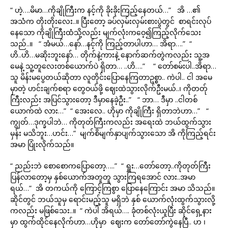
“ ဟဲ့….မိမာ…ကိုချိုကြီးက နင့်ကို ခိုးခိုးကြည့်နေတယ်…” အိ …၏
အသံက တိုးတိုးလေး..။ ပြီးတော့ ခပ်လှမ်းလှမ်းစားပွဲတွင် စာရင်းလုပ်
နေသော ကိုချိုကြီးထံသို့လည်း မျက်လုံးကဝေ့၍ကြည့်လိုက်သေး
သည်..။ “ အံမယ်…နော်…နင့်ကို ကြည့်တာပါဟာ… အိရာ….” “
ဟိ..ဟိ…မဆိုးဘူးနော်… တိုက်နဲ့ကားနဲ့ နောက်ဆက်တွဲကလည်း သူ့အ
မေနဲ့ သူ့တူလေးတစ်ယောက်ပဲ ရှိတာ… ..ဟိ….” “ တော်စမ်းပါ..အိရာ…
သူ မိန်းမပွေတယ်ဆိုတာ လူတိုင်းပြောနေကြတာဥစ္စာ.. ကဲပါ.. ငါ အမေ
မှာတဲ့ ဟင်းချက်စရာ တွေဝယ်ဖို့ ဈေးထဲသွားလိုက်ဦးမယ်..၊ ကိုတတ်ု
ကြီးလည်း အပြင်သွားတော့ ဒီမှာနေခဲ့ဦး..” “ ဘာ… ဒီမှာ ..ငါတစ်
ယောက်ထဲ လား…” “ အေးလေ.. ဟိုမှာ ကိုချိုကြီး ရှိတာဘဲဟာ…” “
ကျွတ်…ဒုက္ခပါဘဲ… ကိုတုတ်ကြီးကလည်း အရေးထဲ ဘယ်ထွက်သွား
မှန်း မသိဘူး…ဟင်း…” မျက်စိမျက်နှာပျက်သွားသော အိ ကိုကြည့်ရင်း
အမာ ပြုံးလိုက်သည်။
“ ညည်းဘဲ စောစောကပြောတော့…..” “ ရှူး…တော်တော့..ကိုတုတ်ကြီး
ပြန်လာတော့မှ နှစ်ယောက်အတူတူ သွားကြရအောင် လား..အမာ
ရယ်…” အိ တကယ်ကို ကြောင့်ကြစွာ ပြောနေကြောင်း အမာ သိသည်။
ဆိုင်တွင် ဘယ်သူမှ ရောင်းမည့်သူ မရှိဘဲ နှစ် ယောက်လုံးထွက်သွားလို့
ကလည်း မဖြစ်သေး..။ “ ကဲပါ အိရယ်…. ခုံတစ်လုံးယူပြီး ဆိုင်ရှေ့နား
မှာ ထွက်ထိုင်နေလိုက်ဟာ…ဟိုမှာ ဈေးက တော်တော်ကွဲနေပြီ.. ဟ ၊