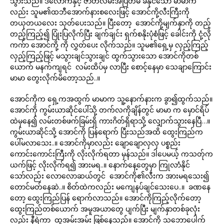
သွားသည်။ ဒီလောက်နှင့် ဇာတ်လမ်းအပြတ်မ ခံနိုင်သော မာမာက
လည်း သူမ၏ထဘီအောက်နားစလေးဖြင့် အောင်ကို့လီးကြီးကို
တယုတယလေး သုတ်ပေးသည်။ ပြီးတော့ အောင်ကို့မျက်နှာကို တည့်
တည့်ကြည့်၍ ပြုံးပြလိုက်ပြီး ချက်ချင်း ရှက်စနိုးပုံစံဖြင့် ခေါင်းကို ငုံ့လို
ကက်ာ အောင်ကို့ ကို လွှတ်ပေး လိုက်သည်။ သူမ၏ရှေ့မှ လှည့်ကြည့်
လှည့်ကြည့်ဖြင့် မသွားချင်သွားချင် ထွက်သွားသော အောင်ကိုတစ်
ယောက် မနက်ကျရင် လမ်းထိပ်မှ လာပြီး စောင့်နေမှာ သေချာကြောင်း
မာမာ တွေးလိုက်မိတော့သည်..။
အောင်ကိုက ရှေ့ကအထွက် မာမာက သူ့နောက်နားက ခွာ၍ထွက်သည်။
အောင်ကို ကွမ်းယာဆိုင်ပေါ်သို့ တက်လကိုချိန်တွင် မာမာ က မှောင်ရိပ်
ထဲမှနေ၍ လမ်းတစ်ဖက်ခြမ်းရှိ ကားဂိတ်ရှိရာသို့ လျှောက်သွားနေပြီ…။
ကွမ်းယာဆိုင်သို့ အောင်ကို ပြန်ရောက် ပြီးသည်အထိ ထွေးကြည်က
ပေါ်မလာသေး..။ အောင်ကိုမှာလည်း ချောချောလှလှ ပစ္စည်း
ကောင်းကောင်းကြီးကို လိုးလိုက်ရတာ မှန်သည်။ ဒါပေမယ့် ကသတ်ုက
ယက်ဖြင့် လိုးလိုက်ရ၍ အားမရ..။ နောက်နေ့တွေမှာ ကြုလာံနိုင်
သော်လည်း လောလောဆယ်တွင် အောင်ကို၏လီးက အားမရသေး၍
တောင်မတ်နေဆဲ..။ စိတ်ထဲကလည်း မကျေနပ်ချင်သေးပေ..။ ခဏနေ
တော့ ထွေးကြည်ပြန် ရောက်လာသည်။ အောင်ကိုကြည့်လိုက်တော့
ထွေးကြည်တစ်ယောက် အမူအယာတွေ ပျက်ပြီး မျက်နှာတစ်ခုလုံး
လည်း နီရဲကာ ထူအမ်းအမ်း ဖြစ်နေသည်။ အောင်ကို သဘောပေါက်