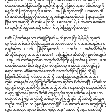
ယောက်ဂယက်ဖြစ်လာပြီး သူတိ့ုရှိရာသို့ ပြေးဝင်သွားချင်စိတ်တွေကို
မနည်းထိန်းလိုက်ရသည် ။ ဟော…. အိ ပြန် ထွက်လာပြီ..။ အမာက အိ
ကို အကဲခတ်ကြည့်လိုက်တော့ သူမ၏မျက်နှာတစ်ခုလုံး နီရဲနေသည်။
ပြီးတော့ အမာ့ကိုပင် လှမ်းမ ကြည့် ..၊ သေချာပါပြီ..။ အမာက စောစော
က သူတိ့ုရှိမည့်နေရာသို့ တစ်ချက်လှမ်းကြည့်လိုက်သည်။
ပုဆိုးပြင်ဝတ်နေသော ကိုချိုကြီး၏ မျက်နှာက ပြုံးဖြဲဖြဲဖြင့် သူမကို
မျက်လုံးတစ်ဖက် မှိတ်ပြသည်။ အမာတစ်ယောက် ဆောက်တည်ရာ မ
ရချင်တော့…။ “ အိ… ပြန်ကြရအောင်….” “ အင်း…” အင်းလိုက်ရင်း
အိ ထိုင်နေရာမှ ထသည်။ အမာ၏ အကြည့်က အိထံသိ့ု စူးစမ်းလျှက်
..။ အို….အိ ထဘီနောက်မှာ အကွက်လိုက်ကြီး စွန်းထင်းနေပါလား…။ အ
မာတစ်ယောက် စိတ် နဲ့လူ နဲ့ မကပ်ချင်တော့..။ နှစ်လုံးကော်မရှင်နှင့်
ရောင်းသော မစိန်အေးတစ်ယောက် သုတသ်ုတ်ပြာပြာဖြင့် ကိုချို
ကြီး၏ဆိုင်ထဲသို့ ဝင်သွားသည်ကို ထွေးကြည်တွေ့လိုက်ရသည်။
ကွမ်းယာနေရင်း လှည့်ကြည့်လိုက်တော့ ဆိုင်က ပိတ်ထားပြီ..။ တံခါးက
ပျဉ်ချပ် တွေထောင်စီပြီး ပိတ်ရသည့်တံခါး..။ နောက်ဆုံး သော့ခတ်ပိတ်
ရမည့် ပျဉ်တစ်ပြားသာ ပိတ်ဖို့ ကျန်သည်။ ထိုအပေါက်မှ စိန်အေး က
မလုံမလဲဟန်ဖြင့် အပြင်သို့ တစ်ချက်ဝေ့ကြည့်ရင်း ဆိုင်ထဲသို့ ဝင်သွား
သည်။ အချိန်က ည(၇)နာရီလောက်ရှိပြီ..။ စပ်စုတတ် သော ထွေးကြည်
ကွမ်းယာရောင်းရတာ စိတ်မဖြောင့်တော့။“ အောင်ကိုရေ… အောင်ကို…