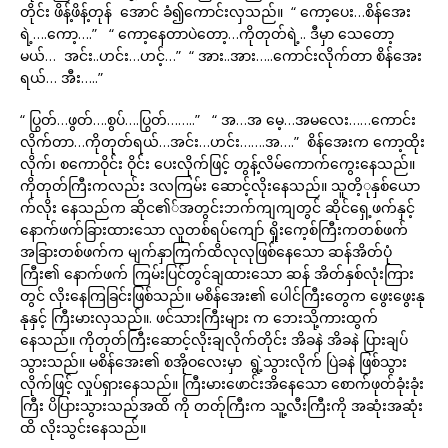
တိုင်း ဖိန့်ဖိန့်တုန် အောင် ခံ၍ကောင်းလှသည်။ “ ကော့ပေး…စိန်အေး
ရဲ့….ကော့….” “ ကော့နေတာပဲတော့…ကိုတုတ်ရဲ့.. ဒီမှာ သေတော့
မယ်… အင်း..ဟင်း…ဟင့်…” “ အား..အား…..ကောင်းလိုက်တာ စိန်အေး
ရယ်… အီး…..”
“ ပြွတ်…ဖွတ်….စွပ်….ပြွတ်……..” “ အ…အ မေ့…အမလေး……ကောင်း
လိုက်တာ…ကိုတုတ်ရယ်…အင်း…ဟင်း…….အ….” စိန်အေးက ကော့ထိုး
လိုက်၊ စကောဝိုင်း ဝိုင်း ပေးလိုက်ဖြင့် တွန့်လိမ်ကောက်ကွေးနေသည်။
ကိုတုတ်ကြီးကလည်း ဒလကြမ်း ဆောင့်လိုးနေသည်။ သူတိ့ုနှစ်ယော
က်လိုး နေသည်က ဆိုင၏်အတွင်းဘက်ကျကျတွင် ဆိုင်ရှေ့ဖက်နှင့်
နောက်ဖက်ခြားထားသော လူတစ်ရပ်ကျော် ရှိုးကေ့စ်ကြီးကတစ်ဖက်
အခြားတစ်ဖက်က မျက်နှာကြက်ထိလုလုဖြစ်နေသော ဆန်အိတ်ပုံ
ကြီး၏ နောက်ဖက် ကြမ်းပြင်တွင်ချထားသော ဆန် အိတ်နှစ်လုံးကြား
တွင် လိုးနေကြခြင်းဖြစ်သည်။ မစိန်အေး၏ ပေါင်ကြီးတွေက ဖွေးဖွေးနု
နုနှင့် ကြီးမားလှသည်။. ဖင်သားကြီးများ က ဘေးသို့ကားထွက်
နေသည်။ ကိုတုတ်ကြီးဆောင့်လိုးချလိုက်တိုင်း အိခနဲ အိခနဲ ပြားချပ်
သွားသည်။ မစိန်အေး၏ စအိုဝလေးမှာ ရွဲ့သွားလိုက် ပြဲခနဲ ဖြစ်သွား
လိုက်ဖြင့် လှုပ်ရှားနေသည်။ ကြီးမားဖောင်းအိနေသော စောက်ဖုတ်ခုံးခုံး
ကြီး ပိပြားသွားသည်အထိ ကို တတ်ုကြီးက သူ့လီးကြီးကို အဆုံးအဆုံး
ထိ လိုးသွင်းနေသည်။