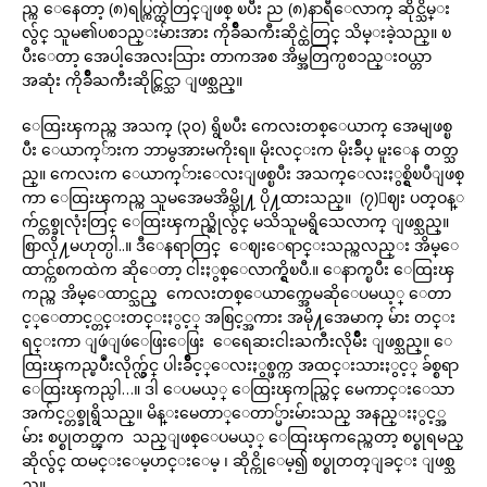
ည္က ေနေတာ့ (၈)ရပ္ကြက္ထဲတြင္ျဖစ္ ၿပီး ည (၈)နာရီေလာက္ ဆိုင္သိမ္း
လွ်င္ သူမ၏ပစၥည္းမ်ားအား ကိုခ်ိဳႀကီးဆိုင္ထဲတြင္ သိမ္းခဲ့သည္။ ၿ
ပီးေတာ့ အေပါ့အေလးသြား တာကအစ အိမ္အတြက္ပစၥည္းဝယ္တာ
အဆုံး ကိုခ်ိဳႀကီးဆိုင္တြင္သာ ျဖစ္သည္။
ေထြးၾကည္က အသက္ (၃၀) ရွိၿပီး ကေလးတစ္ေယာက္ အေမျဖစ္ၿ
ပီး ေယာက္်ားက ဘာမွအားမကိုးရ။ မိုးလင္းက မိုးခ်ဳပ္ မူးေန တတ္သ
ည္။ ကေလးက ေယာက္်ားေလးျဖစ္ၿပီး အသက္ေလးႏွစ္ရွိၿပီျဖစ္
ကာ ေထြးၾကည္က သူမအေမအိမ္သို႔ ပို႔ထားသည္။ (၇)ေဈး ပတ္ဝန္း
က်င္တစ္ခုလုံးတြင္ ေထြးၾကည္ဆိုလွ်င္ မသိသူမရွိသေလာက္ ျဖစ္သည္။
စြာလို႔မဟုတ္ပါ..။ ဒီေနရာတြင္ ေဈးေရာင္းသည္ကလည္း အိမ္ေ
ထာင္က်စကထဲက ဆိုေတာ့ ငါးႏွစ္ေလာက္ရွိၿပီ.။ ေနာက္ၿပီး ေထြးၾ
ကည္က အိမ္ေထာင္သည္ ကေလးတစ္ေယာက္အေမဆိုေပမယ့္ ေတာ
င့္ေတာင့္တင္းတင္းႏွင့္ အစြင့္အကား အမို႔အေမာက္ မ်ား တင္း
ရင္းကာ ျဖဴျဖဴေဖြးေဖြး ေရေဆးငါးႀကီးလိုမ်ိဳး ျဖစ္သည္။ ေ
ထြးၾကည္ၿပဳံးလိုက္လွ်င္ ပါးခ်ိဳင့္ေလးႏွစ္ဖက္က အထင္းသားႏွင့္ ခ်စ္စရာ
ေထြးၾကည္ပါ…။ ဒါ ေပမယ့္ ေထြးၾကည္တြင္ မေကာင္းေသာ
အက်င့္တစ္ခုရွိသည္။ မိန္းမေတာ္ေတာ္မ်ားမ်ားသည္ အနည္းႏွင့္အ
မ်ား စပ္စုတတ္ၾက သည္ျဖစ္ေပမယ့္ ေထြးၾကည္ကေတာ့ စပ္စုရမည္
ဆိုလွ်င္ ထမင္းေမ့ဟင္းေမ့ ၊ ဆိုင္ကိုေမ့၍ စပ္စုတတ္ျခင္း ျဖစ္သ
ည္။