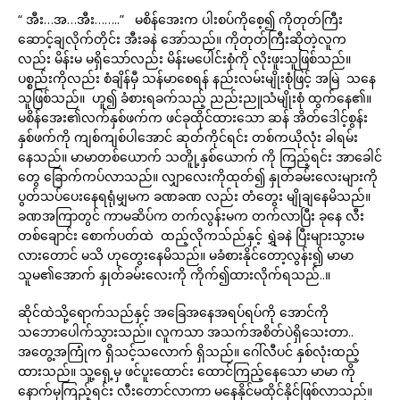
“ အီး…အ…အီး……..” မစိန်အေးက ပါးစပ်ကိုစေ့၍ ကိုတုတ်ကြီး
ဆောင့်ချလိုက်တိုင်း အီးခနဲ အော်သည်။ ကိုတုတ်ကြီးဆိုတဲ့လူက
လည်း မိန်းမ မရှိသော်လည်း မိန်းမပေါင်းစုံကို လိုးဖူးသူဖြစ်သည်။
ပစ္စည်းကိုလည်း စံချိန်မှီ သန်မာစေရန် နည်းလမ်းမျိုးစုံဖြင့် အမြဲ သနေ
သူဖြစ်သည်။ ဟူ၍ ခံစားရခက်သည့် ညည်းညူသံမျိုးစုံ ထွက်နေ၏။
မစိန်အေး၏လက်နှစ်ဖက်က ဖင်ခုထိုင်ထားသော ဆန် အိတ်ဒေါင့်စွန်း
နှစ်ဖက်ကို ကျစ်ကျစ်ပါအောင် ဆုတ်ကိုင်ရင်း တစ်ကယိုလုံး ခါရမ်း
နေသည်။ မာမာတစ်ယောက် သတိူု့နှစ်ယောက် ကို ကြည့်ရင်း အာခေါင်
တွေ ခြောက်ကပ်လာသည်။ လျှာလေးကိုထုတ်၍ နှုတ်ခမ်းလေးများကို
ပွတ်သပ်ပေးနေရရုံမျှမက ခဏခဏ လည်း တံတွေး မျိုချနေမိသည်။
ခဏအကြာတွင် ကာမဆိပ်က တက်လွန်းမက တက်လာပြီး ခုနေ လီး
တစ်ချောင်း စောက်ပတ်ထဲ ထည့်လိုကသ်ည်နှင့် ရွှဲခနဲ ပြီးများသွားမ
လားတောင် မသိ ဟုတွေးနေမိသည်။ မခံစားနိုင်တော့လွန်း၍ မာမာ
သူမ၏အောက် နှုတ်ခမ်းလေးကို ကိုက်၍ထားလိုက်ရသည်..။
ဆိုင်ထဲသို့ရောက်သည်နှင့် အခြေအနေအရပ်ရပ်ကို အောင်ကို
သဘောပေါက်သွားသည်။ လူကသာ အသက်အစိတ်ပဲရှိသေးတာ..
အတွေ့အကြုံက ရှိသင့်သလောက် ရှိသည်။ ဂေါ်လီပင် နှစ်လုံးထည့်
ထားသည်။ သူ့ရှေ့မှ ဖင်ပူးထောင်း ထောင်ကြည့်နေသော မာမာ ကို
နောက်မှကြည့်ရင်း လီးတောင်လာကာ မနေနိုင်မထိုင်နိုင်ဖြစ်လာသည်။