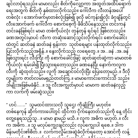
ချင်လာပုံရသည်။ မာမာလည်း စိတ်ကိုလျှော့ကာ အထွတ်အထိပ်ရောက်
ရေးအတွက် စိတ်ကို နှစ်ထားလိုက်သည်။ ဂေါ်လီက လီးတန်အပေါ်
တစ်လုံး ၊ အောက်ဖက်မှာတစ်လုံးဖြစ်၍ ခုလို ဖင်ကုန်း၍လိုး ခံ၇ချိန်တွင်
လီးအောက်ဖက် ဂေါ်လီက စောက်စေ့ကို ဖိဖိသိပ်နေသည်။ တင်းကနဲ
တင်းခနဲဖြစ်ရင်း မာမာ တစ်ကိုယ်လုံး တုန်တုန် ရင်ရင် ဖြစ်လာသည်။
ခဏအတွင်းမှာပင် လီးက တဆုံးဆောင့်သွင်းလိုက်ရင်း စောက်ခေါင်း
ထဲတွင် ဆတ်ခနဲ ဆတ်ခနဲ ရုန်းကာ သုတ်ရေများ ပန်းထုတ်လိုက်သည်။
ပြင်းလိုက်သည့်အရှိန်..။ နွေးလိုက်သည့် လရေတွေ..။ အ…ခနဲ ..အ..ခနဲ
ဖြစ်သွားရင်း လီးကြီး ကို စောက်ခေါင်းဖြင့် ဆုတ်ဆုတ်ဆွဲကာ မာမာတစ်
ကိုယ်လုံး ရမ်းခါ၍ ပြီးသွားရတော့သည်။ ခဏနေပြီး နောက်ကလူက
လီးကို ဆွဲထုတ်သည်။ လူကို အချောင်ဝင်လိုးပြီး ပြေးတော့မည်..။ ဒီလို
လူမျိုးက ဇာတ်လမ်းမရှည်တတ်ကြ..။ မာမာကောင်းကောင်းသိ သည်။
ဒါမျိုးအဖြစ်မခံနိုင်…။ သူ့ လီးအကျွတ်မှာပင် မာမာက ဆတ်ခနဲလှည့်
ကာ လက်ကို ဖမ်းဆွဲသည်။
“ ဟင်……..” သူမထင်ထားသလို သူဌေး ကိုချိုကြီး မဟုတ်။
တစ်နေကုန် ဆိုက်ကားပေါ်တွင် ထိုင်ကာ ငိုက်နေတတ်သည်ကို နေ့ တိုင်း
တွေ့နေရသည့်သူ…။ မာမာ နာမည် မသိ..။ လူက အဓိက မဟုတ်..။ လီး
က အဓိက…။ သူ မလုပ်ကျွေးချင်လည်း လုပ်ကျွေးပါ ရစေ..။ ဒါက
မိန်းမတိုင်း၏စိတ်..။ လက်ကလှိုမ်းအဆွဲခံလိုက်ရတော့ အောင်ကို လန့်