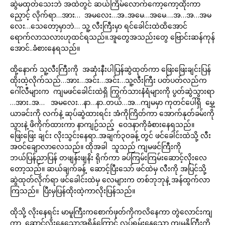
ဆွဲမထုတ်သေးဘဲ အထဲတွင် ဆယ်ကြိမ်လောက်ကော့ကော့ထိုးကာ
ညှောင့် လိုက်ရာ…အား… အမလေး…အ..အမေ…အမေ….အ…အ…အမ
လေး…သေတော့မှာဘဲ… သူ့ လီးကြီးမှာ ရင်ခေါင်းထဲထိအောင်
ရောက်လာသလားဟုထင်ရသည်။.အူတွေအသည်းတွေ ဗြောင်းဆန်ကုန်
အောင်..ခံစားနေရသည်။
ထို့နောက် သူ့လီးကြီးကို အဆုံးနီးပါပြန်ဆွဲထုတ်ကာ ဖြေးဖြေးချင်းပြန်
ထိုးထဲ့လိုက်သည်…အား…အင်း…အင်း…သူ့လီးကြီး ပတ်ပတ်လည်က
ဂေါ်လီများက ကျမဖင်ခေါင်းထဲရှိ ကြွက်သားနံရံများကို ပွတ်ဆွဲသွားရာ
…အား..အ… အမလေး…နာ…နာ..တယ်…အ…ကျမမှာ ကုတင်ပေါ်ရှိ မွှေ့
ယာခင်းကို လက်နဲ့ ဆုပ်ဆွဲထားရင်း အံကိုကြိတ်ကာ အောက်နုတ်ခမ်းကို
သွားနဲ့ ဖိကိုက်ထားကာ နာကျဉ်သည့် ဝေဒနာကိုခံစားနေရသည်။
ဖြေးဖြေး ချင်း လိုးသွင်းနေရာ..အချက်၃၀ခန့် တွင် ဖင်ခေါင်းထဲသို့ လီး
အဝင်ချောလာလေသည်။ ထိုအခါ သူသည် ကျမဖင်ကြီးကို
ဘယ်ပြန်ညာပြန် တဖျန်းဖျနိး ရိုက်ကာ ခပ်ကြမ်းကြမ်းဆောင့်လိုးလေ
တော့သည်။ ဆယ်ချက်ခန့် ဆောင့်ပြီးသော် ဖင်ထဲမှ လီးကို အပြင်သို့
ဆွဲထုတ်လိုက်ရာ ဖင်ခေါင်းထဲမှ လေများက တစ်ဘုဘုနဲ့ အန်ထွက်လာ
ကြသည်။ ပြီးမှပြန်ထိုးထဲ့ကာလိုးပြန်သည်။
ထိုသို့ လိုးနေရင်း မာမူကြီးကစောက်ဖုတ်ကိုကလိနေကာ တွဲလောင်းကျ
ကာ ဆောင့်လိုးနေသောအရှိန်ကြောင့် လှုပ်ရမ်းနေသော ကျမနို့ကြီးကို