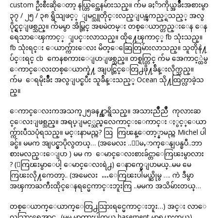
custom ဦးစီးဆိုေတာ့ နယ္တြင္အေနမ်ားသည္။ က်မ ခႏၲာကိုယ္အခ်ိဳးအစားမွာ
၃၇ / ၂၅ / ၃၈ ရွိသျဖင့္ ျမင္သူတိုင္းလည္ျပန္ၾကည့္ရသည့္ အလွ
ပိုင္ရွင္ျဖစ္သည္။ က်မမွာ အိမ္တြင္ အၿမဲတမ္း တစ္ေယာက္တည္းေန ေန
ရေသာေၾကာင့္ ျပင္းလာသည္။ ထို႔ေၾကာင့္ fb သုံးသည္။
fb သုံးရင္း ေယာက္က်ားေလး မိတ္ေဆြေတြမ်ားလာသည္။ သူတိုနဲ႔
ပ်င္းရင္ cb ကေနစကားေျပာျဖစ္သည္။ တစ္ရက္တြင္ က်မ အေကာင့္ထဲမွ
ေကာင္ေလးတစ္ေယာက္နဲ႔ အျပင္တြင္ေတြ႕ဖို႔ခ်ိန္းလိုက္သည္။
က်မ ေရမိုးခ်ိဳး အလွျပင္ၿပီး သူခ်ိန္းသည့္ Ocean သို႔ထြက္လာခဲ့သ
ည္။
ေကာင္ေလးကအသက္၂၅ခန႔္သာရွိသည္။ အသားညိဳညိဳ ကုလားဆ
င္ေလးျဖစ္သည္။ အရပ္ျမင့္သည္ဗလေကာင္းေကာင္း ႏွင့္ေယာ
က္က်ားပီသပုံရသည္။ မင္းနာမည္က? ဩ ကြၽန္ေတာ့္နာမည္က Michel ပါ
ခင္ဗ်။ မမက အျပင္မွာပိုလွတယ္… (အမေလး ..ေျမႇာက္ေနျပန္ၿပီ..ဘာ
စားမလည္းေျပာ ) မမ က ေမာင္ေလးစားခ်င္တာေကြၽးမွာလား
? (ေကြၽးမွာေပါ့ ေမာင္ေလးရဲ႕) ေနာက္မွေျပာမယ္..မမ မေ
ကြၽးလို႔ကေတာ့.. (အမေလး …ေကြၽးပါမယ္ဆိုမွ …. ကဲ ဒီမွာ
အၾကာႀကီးထိုင္ေနရင္မေကာင္းဘူးကြ ..မမက အသိမ်ားတယ္…
တစ္ေယာက္ေယာက္ေတြ႕သြားရင္မေကာင္းဘူး…) အင္း လာေ
လသြားရေအာင္.. (မမ မွာကားပါတယ္ basement မွာရပ္ထားတယ္)