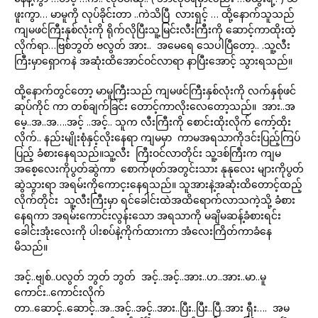
ဖူးကွာ… မာမူကို လုပ်ခိုင်းတာ ..ကဲသိပြီ လားရှင့် … ထို့နောက်သူသည်
ကျမဖင်ကြီးနှစ်လုံးကို ရိုက်လိုပြီးသူ့မြင်းလီးကြီးကို ဆောင့်ကာထိုးထဲ့
လိုက်ရာ…ဗြစ်ဘွတ် ဗလွတ် အား.. အမေရေ သေပါပြီတော့.. .သူ့လီး
ကြီးမှာရှောကနဲ အဆုံးထိအောင်ဝင်လာရာ နာပြီးအောင့် သွားရသည်။
ထို့နောက်တွင်တော့ မာမူကြီးသည် ကျမဖင်ကြီးနှစ်လုံးကို လက်နှစ်ုဖင်
ဆုပ်ကိုင် ကာ တစ်ချက်ခြင်း တောင့်ကာလိုးလေတော့သည်။ အား..အ
မေ့..အ..အ….အင့် ..အင့်.. သူက လီးကြီးကို စောင်းထိုးလိုက် ကော့်ထိုး
လိုက်.. နည်းမျိုးစုံနှင့်လိုးနေရာ ကျမမှာ ကာမအရသာကိုဒင်းပြည့်ကြပ်
ပြည့် ခံစားနေရသည်။သူ့လီး ကြီးဝင်လာတိုင်း သူ့ဒစ်ကြီးက ကျမ
အစေ့လေးကိုပွတ်ဆွဲကာ စောက်ဖုတ်အတွင်းသား နုနုလေး များကိုပွတ်
ဆွဲသွားရာ အရမ်းကိုကောင့းနေရသည်။ သူအားနဲ့အဆုံးထိတောင့်ထည့်
လိုက်တိုင်း သူ့လီးကြီးမှာ ရင်ခေါင်းထဲအထိရောက်လာသကဲ့သို့ ခံစား
နေရကာ အရမ်းကောင်းလွန်းသော အရသာကို မချိမဆန့်ခံစားရင်း
ခေါင်းအုံးလေးကို ပါးစပ်နဲ့ကိုက်ထားကာ အံလေးကြိတ်ကာခံနေ
မိသည်။
အင့်..ဗျစ်..ပလွတ် ဘွတ် ဘွတ် အင့်..အင့်..အား..ဟ..အား..မာ..မူ
ကောင်း..ကောင်းလိုက်
တာ..ဆောင့်..ဆောင့်..အ..အင့်..အင့်..အား..ပြီး..ပြီး..ပြီ..အား ရှီး…. အမ