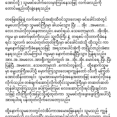
အောင်လို့ ) သူမဖင်ပေါက်လေးမှာကြပ်နေသဖြင့် လက်ခလည်ကို
တောင်မနည်းထိုးနဲ့နေရသည်။
တဖြေးဖြေးနဲ့ လက်ခလည်အဆုံးထိဝင်သွားလေရာ ဖင်ခေါင်းထဲတွင်
မွေပေးလိုက်ရာ သူမဖင်ကြီးမှာ ခါယမ်းသွား ပြီး …. အိုး ..အမလေး…
လေး.ဘယ်လိုလုပ်နေတာလည်း..မောင်ရယ်..သေတော့မှာဘဲ.. .အိုးအိုး..
ကျမ မှာ စောက်ဖုတ်ကိုလည်း သူ့လီးကြီး နဲ့ တရစပ် လိုးတာကိုခံနေ
ရင်း သူ့လက် ခလယ်တုတ်တုတ်ကြီးမှာ ဖင်ခေါင်းထဲသို့ ထိုးသွင်း ကာ
မွှေနောက်ခြင်းကိုခံနေရသဖြင့် အရသာပေါင်းစုံကို တပြိုင်တည်းခံစား
နေရသည်။ သိပ်မကြာပါ ကျမမှာ နောက်တစ်ချီပြီးသွား ပြန်ရသည်။
အား..အ..အမလေး..အားရှီးကျွတ်ကျွတ် အ…အိုး..အိုး..မောင်ရေ..ပြီး..ပြီး
ပြန်ပြီ…အမလေး…သေတော့မှာဘဲ ..ကောင်းလွန်းလို့… ထို့နောက်သူမ
မှာ မွေ့ယာကြီးပေါ်သို့ မှောက်ကြသွားလေရာကျွန်တော် လီးကို မကြွတ်
အောင်ထိန်းထားရင်း သူမအားမှောက်ခုံအနေအထားဖြင့် ဆောင့်လိုးနေ
လိုက်သည်။ တစ်ချက်ဆောင့်လိုက်တိုင်းသူမဖင်ကြီးမှာ တဆတ်ဆတ်
တုန်ခါသွားကြသည်။ ခပ်ကြမ်းကြမ်း လေးဆောင့်လိုးရင်းပြီးချင်လာ
သဖြင့် လီးကြီးကိုအပြင်သို့ဆွဲထုတ်ကာ သူမဖင်တုံးဖွေးဖွေးကြီးပေါ်သို့
အားရပါးရ ပန်းထုတ်လိုက်လေတော့သည်။
ထို့နောက်သူမဘေးတွင်လဲအိပ်ကာအမောဖြေနေရင်း သူမသည် ကျွန်
တော့ဖက်သို့ လှည့်လာပြီး ကျွန်တော့ရင်ခွင်ထဲသို့ တိုးဝင်လာကာ ကျွန်