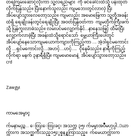
တရကြမ်းဆောင့်လိုးကာ သူ့လရည်များ ကို ဖင်ခေါင်းထဲသို့ ပန်းထုတ်
လိုက်ပြန်သည်။ ပြီးနောက်သူလည်း ကျမဘေးတွင်လာလှဲ ပြီး
အိပ်ပျော်သွားလေတော့သည်။ ကျမလည်း အမောဖြေကာ သူ့တို့အခန်း
ထဲရှိ ရေချိုးခန်းတွင်ရေချိုးပြီး အဝတ်ပြန်ဝတ်ကာ ကျမတိုက်ကြီးဖက်
သို့ ပြန်ကူးလာခဲသည်။ လမ်းပင်မလျှောက်နိုင်…နာနေသဖြင့် ထိမ်းပြီး
လျှောက်လာခဲ့ပြီး အခန်းထဲသို့ရောင်သော် မွှေ့ယာကြီးပေါ်တွင်
အိပ်ပျော်နေသောကျမယောက်ကျားကိုကြည့်ကာ …. အဲ့ဒါရှင်မကောင်း
လို့ ….ရှင်မကောင်းလို့….အဟင့်….ဟင့်….. ငိုနေမိသည်။ နာရီကိုကြည့်
လိုက်ရာ မနက် ၃နာရီရှိပြီ။ ကျမမောမောနဲ့ အိပ်ပျော်သွားတော့သည်။
crd
Zawgyi
ကာမအေမွာင္
က်မနာမည္က… ေထြးေထြးခင္၊ အသက္က ၃၅၊ က်မမွာအပ်ိဳမဟုပ္ပါ..ေယာ
က္က်ားက အသက္ႀကီးသည္၁၅ႏွစ္ခန႔္ကြာသည္။ က်မေယာက္က်ားက