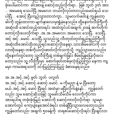
ခုံးပေါ်မတင်ကာ ခါးအားနဲ့ ဆောင့်ထည့်လိုက်ရာ… ဗြစ် ဘွတ် ဒုတ် အား
… အမေရေ သေပါပြီ..အမလေး ဘယ်လိုလုပ်တာလည်းမောင်ရယ် သေ
ပါပြီ… အောင့် ပြီးကျဉ်သွားတာဘဲကွာ… သူမလက်ဖဝါးနဲ့ ကျွန်တော့
ခါးကို တွန်းထားကာ မျက်နှာလေးမှာရှုံမဲ့နေသည်။ ထို့နောက်လီးကြီးကို
အဆုံးထိ အောင်ထည့်ထားရင်း အထဲတွင်ပင်အချက်၂၀ခန့် ဆက်တိုက်
တောင့်လိုးပေးလိုက်ရာ ..အ..အ..အမလေး..အမလေး..သေပြီ.. သေပြီ..
အင့် အင့် ..မောင်…သေပြီ..သူသည်သူ့ လီးတုတ်တုတ်ရှည်ရှည်ကြီးကို
အဆုံးထိအောင်ထိုးထည့်ရင်းဆောင့်လိုးနေရာ..သားအိမ်ခေါင်းကို လာ
လာထိုးနေရာ တစ်ကိုယ်လုံးဓာတ်လိုက်သကဲ့သို့ ကျဉ်သွားလေသည်။
ထို့နောက်တွင်တော့ သူ့လီးကြီးနဲ့ တစ်ချက်ခြင်း စိမ်ပြေနပြေလိုးလေ
တော့သည်။ သူ့ လီးကြီးမှာ စောက်ဖုတ်တစ်ခုလုံးပြည့်ကြပ် နေကာ ကျ
မမှာ ကာမအရသာကို ဒင်းပြည့်ကြပ်ပြည့် ခံစားနေရသည်။
အ..အ..အင့်..အင့်..ဗွတ် ဘွတ် ပလွတ်
အ..အင့်..အင့်..ဆောင့်..ဆောင့်..မောင်.. မ ကိုမညှာ နဲ့ မ..ပြီးတော့
မယ်..အင့်..အင့်..မောင် ပြီးရင် အထဲမှာ မပြီးလိုက်နဲ့နော်… ကျွန်တော်
လည်း သူမ ဆောင့်ဆိုသဖြင့် သူမခါးသိမ်သိမ် လေးကိုကိုင်ကာ
အားရပါးရ တဖုံးဖုံးမြည် အောင်ကို ဆောင့်ကာလိုးလိုက်ရာ သူမမှာ
အောက်တွင် ကော့ပျံနေအောင်ခံရင်း တစ်ချီပြီးသွားလေတော့သည်။
ကျွန်တော်လည်း အချက် ၅၀ခန့်ကို တရစပ်ဆောင့်လိုးရင်း ပြီးချင်လာ