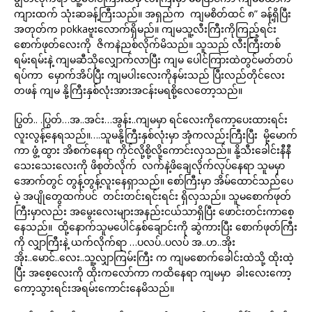
ကျားထက် သုံးဆခန့်ကြီးသည်။ အရှည်က ကျမစိတ်ထင် ၈” ခန့်ရှိပြီး
အတုတ်က pokkaဗူးလောက်ရှိမည်။ ကျမသူ့လီးကြီးကိုကြည့်ရင်း
စောက်ဖုတ်လေးကို ဇိကနဲညစ်လိုက်မိသည်။ သူသည် လီးကြီးတစ်
ရမ်းရမ်းနဲ့ ကျမဆီသိုလျှောက်လာပြီး ကျမ ပေါင်ကြားထဲတွင်မတ်တပ်
ရပ်ကာ မှောက်အိပ်ပြီး ကျမပါးလေးကိုနမ်းသည် ပြီးလည်တိုင်လေး
တဖန် ကျမ နို့ကြီးနှစ်လုံးအားအငန်းမရစို့လေတော့သည်။
ပြွတ်.. .ပြွတ်…အ..အင်း…အွန်း..ကျမမှာ ရင်လေးကိုကော့ပေးထားရင်း
လူးလွန့်နေရသည်။….သူမနို့ကြီးနှစ်လုံးမှာ အုံကလည်းကြီးပြီး မို့မောက်
ကာ ဖွံ့ ထွား အိစက်နေရာ ကိုင်လို့စို့လို့ကောင်းလှသည်။ နို့သီးခေါင်းနီနီ
သေးသေးလေးကို ဖိစုတ်လိုက် လက်နဲ့ဖိချေလိုက်လုပ်နေရာ သူမမှာ
အောက်တွင် တွန့်တွန့်လူးနေရှာသည်။ စော်ကြီးမှာ အိမ်ထောင်သည်ပေ
မဲ့ အပျိုတွေထက်ပင် တင်းတင်းရင်းရင်း ရှိလှသည်။ သူမစောက်ဖုတ်
ကြီးမှာလည်း အမွေးလေးများအနည်းငယ်သာရှိပြီး ဖောင်းတင်းကာစေ့
နေသည်။ ထို့နောက်သူမပေါင်နှစ်ချောင်းကို ဆွဲကားပြီး စောက်ဖုတ်ကြီး
ကို လျှာကြီးနဲ့ ယက်လိုက်ရာ …ပလပ်..ပလပ် အ..ဟ..အိုး
အိုး..မောင်..လေး..သူ့လျှာကြမ်းကြီး က ကျမစောက်ခေါင်းထဲသို့ ထိုးထဲ့
ပြီး အစေ့လေးကို ထိုးကလော်ကာ ကထိနေရာ ကျမမှာ ခါးလေးကော့
ကော့သွားရင်းအရမ်းကောင်းနေမိသည်။