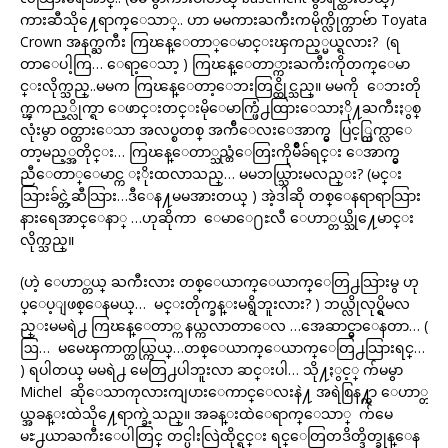
ကားဆီသို႔ေရာက္ေသာ္.. ဟာ မမကားႀကီးကမိုက္လိုက္တာဗ်ာ Toyata
Crown အနက္ႀကီး ကြၽန္ေတာ္ေမာင္းၾကည့္မယ္ရလား? (ရ
တာေပါ့ကြ… ေရာ့ေသာ့ ) ကြၽန္ေတာ္ကားႀကီးကိုတက္ေမာ
င္းလိုက္သည္..မမက ကြၽန္ေတာ့ေဘးတြင္ထိုင္သည္။ မမကို ေဘးတို
က္ၾကည့္လိုက္ရာ ေဖာင္းတင္းမိုေမာက္ဖြံ႕ထြားေသာႏို႔ႀကီးႏွစ္
လုံးမွာ ဝတ္ထားေသာ အလပ္စတစ္ အက်ီေလးေအာက္မွ ပြင့္ထြက္လာေ
တာ့မည့္အတိုင္း… ကြၽန္ေတာ္သည္တံေတြးကိုမ်ိဳခ်ရင္း ေအာက္မွ
ညီေတာ္ေမာင္က ႏိုးထလာသည္… မမဘယ္သြားမလည္း? (မင္း
သြားခ်င္တဲ့ဆီသြား…ဒီေန႔မမအားတယ္ ) အဲ့ဒါဆို တစ္ေနရာရာသြား
နားရေအာင္ေနာ္ …ဟုဆိုကာ ေမာေ႐ႊလီ ေဟာ္တယ္သို႔ေမာင္း
လိုက္သည္။
(ဟဲ့ ေဟာ္တယ္ ႀကီးလား တစ္ေယာက္ေယာက္ေတြ႕သြားမွ ဟု
ပ္ေပ့ျဖစ္ေနမယ္… မင္းတိုက္ခန္းမရွိဘူးလား? ) ဘယ္လိုလုပ္ရွိမလ
ည္းမမရဲ႕ ကြၽန္ေတာ္က နယ္ကလာတာေလ …အေဆာင္မွာေနတာ… (
ဩ… မမေၾကာက္တယ္ကြယ္…တစ္ေယာက္ေယာက္ေတြ႕သြားရင္…
) ရပါတယ္ မမရဲ႕ မေတြ႕ပါဘူးလာ ဆင္းပါ… သို႔ႏွင့္ က်မမွာ
Michel ဆိုေသာကုလားကျပားေကာင္ေလးနဲ႔ အရဲစြန႔္ကာ ေဟာ္တ
ယ္အခန္းထဲသို႔ေရာက္ခဲ့သည္။ အခန္းထဲေရာက္ေသာ္ က်မေ
မႊ႕ယာႀကီးေပါတြင္ တင္ပါးလြဲထိုင္ရင္း ရင္ေတြတဒိတ္ဒိတ္ခုန္ေန