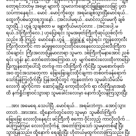
တော့ရင်ဘတ်မှ အမွှေး များကို သူမလက်ချောင်းဖြူဖြူလေးဖြင့် ပွတ်
သပ်ကာနေရင်း… မောင် ..မောင့်ကိုထွေး အရမ်းချစ်သွားပြီမောင်ရယ်…
ထွေးကိုပစ်မသွားရဘူးနော်… (အင်းပါမရယ်…မောင်လည်းမမကို ချစ်
သွားပြီ…) ဟွန့် သူချစ်တာ မ ခန္တာကိုယ်မဟုပ်လား .. (အင်းပေါ့..မ
ရယ်..ဒါကြီးကိုလေ..) ဟုပြောရင်း သူမအဖုတ်ကြီးကိုဆုပ်ညစ်လိုက်
သည်။ အို..ကြည့် မောင်နော်..ဟွန့် ….ချွဲချွဲနွဲ့နွဲ့ ပြောရင်း ကျွန်တော့လီး
ကြီးကိုလာကိုင် ကာ ခပ်ဖွဖွလေးဂွင်းတိုင်ပေးနေလေသည်။လီးကြီးက
သံချောင်း ကြီးအလားပြန်မာလာရာ သူမက. ဒစ်ကြီးကိုမနာအောင် ညစ်
ရင်း ဟွန်း နင်..တော်တော်အကြောထ..ဟု မျက်စောင်းလေးထိုးကာပြော
ပြီးကျွန်တော့်ပေါ်သို့ တက်ခွ ကာ လီးကြီးကို ကိုင်ပြီး သူမစောက်ဖုတ်
အဝ တွင်အသာတေ့ကာ ဖြေးဖြေးချင်းထိုင်ချကာ တစ်ဝက်ခန်ရောက်
သော်ပြန်ကြွလိုက်ပြီး ပြန်အထိုင်တွင် ကျွန်တော်က သူမခါးသိမ်သိမ်
လေးကို ဆွဲကိုင်ကာ ဆောင့်ချပြီး ကော့ထိုးလိုက် ရာ လီးကြီးမှာအဆုံ
ထိ နက်ရှိုင်းစွာဝင်သွားရာ သူမခေါင်းလေးမှာ နောက်သို့လန်ကြသွားပြီး
…..အား အမေရေ..သေပါပြီ ..မောင်ရယ်… အရမ်းဘဲကွာ…အောင့်သွား
တာဘဲ…အားအား.. ထို့နောက်တွင်တော့ သူမမှာ သူမစိတ်ကြိုက်
ဖြေးဖြေး လေးလိုးနေရင်း ဖင်ကြီးကို စကော ဝိုင်းလှည့် ကာလိုးလိုက် …
ခပ်ကြမ်ကြမ်း လေးလိုးလိုက်နဲ့ အတော်ကြာသော် သူမမှာတစ်ချီ ပြီး
သွားပြန်သည်။ ထို့နောက် ရေချိုးပြီး ဟိုတယ်မှထွက်လာခဲ့ကြသည်။ ပြီး