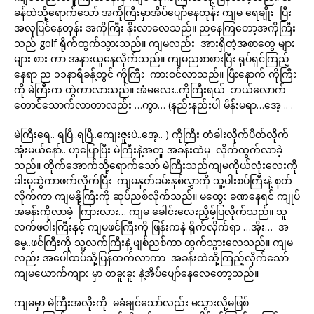
ခန်ထဲသို့ရောက်သော် အကိုကြီးမှာအိပ်ပျော်နေတုန်း ကျမ ရေချိုး ပြီး
အလှပြင်နေတုန်း အကိုကြီး နိုးလာလေသည်။ ညနေကြတော့အကိုကြီး
သည် golf ရိုက်ထွက်သွားသည်။ ကျမလည်း အားရှိတဲ့အစာတွေ များ
များ စား ကာ အနားယူနေလိုက်သည်။ ကျမညစာစားပြီး ရုပ်ရှင်ကြည့်
နေရာ ည ၁၁နာရီခန့်တွင် ကိုကြီး ကားဝင်လာသည်။ ပြီးနောက် ကိုကြီး
ကို မဲကြီးက တွဲကာလာသည်။ အံမလေး..ကိုကြီးရယ် ဘယ်လောက်
တောင်သောက်လာတာလည်း …ကွာ… (နည်းနည်းပါ မိန်းမရာ…အေ့ .. .
မဲကြီးရေ.. ရပြီ..ရပြီ..ကျေးဇူးပဲ..အေ့.. ) ကိုကြီး တံခါးလိုက်ပိတ်လိုက်
အုံးမယ်နော်.. ဟုပြောပြီး မဲကြီးနဲ့အတူ အခန်းထဲမှ လိုက်ထွက်လာခဲ့
သည်။ တိုက်အောက်သို့ရောက်သော် မဲကြီးသည်ကျမကိုယ်လုံးလေးကို
ခါးမှဆွဲကာဖက်လိုက်ပြီး ကျမနုတ်ခမ်းနှစ်လွှာကို သူ့ပါးစပ်ကြီးနဲ့ စုတ်
လိုက်ကာ ကျမနို့ကြီးကို ဆုပ်ညစ်လိုက်သည်။ မထွေး ခဏနေရင် ကျုပ်
အခန်းကိုလာခဲ့ ကြားလား… ကျမ ခေါင်းလေးညှိမ့်ပြလိုက်သည်။ သူ
လက်ဖဝါးကြီးနှင့် ကျမဖင်ကြီးကို ဖြန်းကနဲ ရိုက်လိုက်ရာ …အိုး… အ
မေ့..ဖင်ကြီးကို သူ့လက်ကြီးနဲ့ ဖျစ်ညစ်ကာ ထွက်သွားလေသည်။ ကျမ
လည်း အပေါ်ထပ်သို့ပြန်တက်လာကာ အခန်းထဲသို့ကြည့်လိုက်သော်
ကျမယောက်ကျား မှာ တခူးခူး နဲ့အိပ်ပျော်နေလေတော့သည်။
ကျမမှာ မဲကြီးအလိုးကို မခံချင်သော်လည်း မသွားလို့မဖြစ်