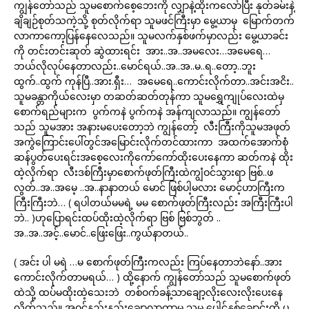
ကျွန်တော်သည် သူမစောက်စေ့ဘေးကို လျှာနဲ့ထိုးကလော်ပြီး နုတ်ခမ်းနဲ့
ချိချဉ်စုတ်သကဲ့သို့ စုတ်လိုက်ရာ သူမဖင်ကြီးမှာ မွေ့ယာမှ မြောက်တက်
လာကာကော့ပြန်နေလေသည်။ သူမလက်နှစ်ဖက်မှာလည်း မွေ့ယာခင်း
ကို တင်းတင်းဆုတ် ဆွဲထားရင်း အား..အ..အမလေး…အမေရေ…
ဘယ်လိုလုပ်နေတာလည်း..မောင်ရယ်..အ..အ..မ..ရ..တော့..ဘူး
ထွက်..ထွက် ကုန်ပြီ..အား.ရှီး… အမေရေ..ကောင်းလိုက်တာ..အင်းအငိး..
သူမခန္တာကိုယ်လေးမှာ တဆတ်ဆတ်တုန်ကာ သူမရွှေကျုပ်လေးထဲမှ
စောက်ရည်များက ပွက်ကနဲ ပွက်ကနဲ အန်ကျလာသည်။ ကျွန်တော်
သည် သူမအား အနားမပေးတော့ဘဲ ကျွန်တော့် လီးကြီးကိုသူမအဖုတ်
အကွဲကြောင်းပေါ်တွင်အမြောင်းလိုက်တင်ထားကာ အထက်အောက်စုံ
ဆန်ပွတ်ပေးရင်းအစေ့လေးကိုကော်ကော်ထိုးပေးနေကာ ဆတ်ကနဲ ထိုး
ထဲ့လိုက်ရာ လီးဒစ်ကြီးမှာစောက်ဖုတ်ကြီးထဲကျွံဝင်သွားရာ ဗြစ်..ဖ
လွတ်..အ..အမေ့ ..အ..နာနာတယ် မောင် ဖြစ်ပါ့မလား မောင့်ဟာကြီးက
ကြီးကြီးဘဲ… ( ရပါတယ်မမရဲ့ မမ စောက်ဖုတ်ကြီးလည်း အကြီးကြီးပါ
ဘဲ.. )ဟုပြောရင်းထပ်ထိုးထဲ့လိုက်ရာ ဗြစ် ဗြစ်ဘွတ် ..
အ..အ..အင့်..မောင်..ဖြေးဖြေး..ကွယ်နာတယ်..
( အင်း ပါ မရဲ …မ စောက်ဖုတ်ကြီးကလည်း ကြပ်နေတာဘဲနော်..အား
ကောင်းလိုက်တာမရယ်… ) ထို့နောက် ကျွန်တော်သည် သူမစောက်ဖုတ်
ထဲသို့ ထပ်မထိုးထဲ့သေးဘဲ တစ်ဝက်ခန့်သာချော့လိုးလေးလိုးပေးနေ
လိုက်သည်။ အဝင်နည်းနည်းချောလာကာမှ သူမ ပေါင်နှစ်ချောင်းကို ပု