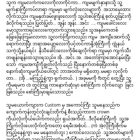
သူက ကျမလက်ကလေးကိုလာကိုင်ကာ… ကျမမျက်နှာနားသို့ သူ့
မျက်နှာကြီးကပ်လာရာ ကျမမှာ မျက်လုံးလေးများကို အသာမှေးထား
လိုက်သည်။ ကျမနုတ်ခမ်းဖူးဖူးလေးကို သူ့ပါးစပ်ကြီးနဲ့ စုတ်ယူခြင်းကို
ခံလိုက်ရသည်။ ပြွတ်ပြွတ်… အွန်း အွန်း…အင်း …. ကျမခေါင်းလေး
မော့သွားကာရင်လေးကော့တက်သွားရသည်။ သူအနမ်းကတစ်
ဖြေးဖြေးကြမ်းလာကာ သူ့လက်ကြီးကလည်း ကျမ အကျီအောက်သို့
ရောက်လာပြီး ဘရာအပျော့လေးကိုပင့်တင်ကာနို့အုံကြီးကို ဂျုံနယ်
သကဲ့သို့နယ်ရင်း နိုသီခေါင်းလေးကိုဖိချေလိုက်ရာ ကျမမှာ ကျက်သီး
တဖျန်းဖျန်းထသွားရသည်။ အို…အင်း..အ. .အတော်ကြာအောင်နမ်းပြီး
သော် ကျမအကျီကိုချွတ်လိုက်သည် ပြီးနောက်တစ်ခုပြီးတစ်ခု
နောက်ဆုံးကျမကိုယ်ပေါ်တွင် ဘာအဝတ်မှ မရှိတော့..မမရာ လှလိုက်
တာ… (အို …မကြည့်နဲ့ကွာ ရှက်တယ်.. ) အခုမမကို fbတွင် တွေ့ပြီး သူ့
ကိုမရမက cb တွင်ကြူ ကာနောက်ဆုံးမှာ စော်ကြီးက လိုက်လျော ခြင်း
ဖြစ်သည်။ စော်ကြီးမှာချမ်းသာသည်။
သူမယောက်ကျားက Custom မှ အကောင်ကြီး သူမနေသည်က
ကျောက်ကုန်းတွင်လုံးချင်းတိုက်နဲ့ စီးသည့်ကားက crown
ကိုယ်လုံးကိုယ်ပေါက်ကလည်း ရှယ်အကိတ်…ဒီလိုစော်ကြီးကို သူ့အ
ကြိုက်လိုးပေးလိုက်လို့ကတော့ ရေမီးအစုံပင်… (ကဲ အဲ့လိုကြီးစိုက်မ
ကြည့်နေနဲ့ကွာ မမ မနေတတ်ဘူး ) ကောင်လေးသည် သူ့အဝတ်များကို
ချွတ်လိုက်ရာ သူ့ပေါင်ကြားထဲမှ လီးကြီးမှာ မဲပြောင်ကာ ကျမယောက်