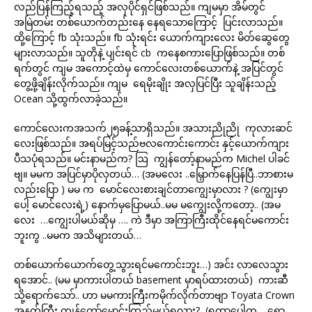
လည်ပြန်ကြည့်ရသည့် အလှပိုင်ရှင်ဖြစ်သည်။ ကျမမှာ အိမ်တွင်
အမြဲတမ်း တစ်ယောက်တည်းနေ နေရသောကြောင့် ပြင်းလာသည်။
ထို့ကြောင့် fb သုံးသည်။ fb သုံးရင်း ယောက်ကျားလေး မိတ်ဆွေတွေ
များလာသည်။ သူတိုနဲ့ ပျင်းရင် cb ကနေစကားပြောဖြစ်သည်။ တစ်
ရက်တွင် ကျမ အကောင့်ထဲမှ ကောင်လေးတစ်ယောက်နဲ့ အပြင်တွင်
တွေ့ဖို့ချိန်းလိုက်သည်။ ကျမ ရေမိုးချိုး အလှပြင်ပြီး သူချိန်းသည့်
Ocean သို့ထွက်လာခဲ့သည်။
ကောင်လေးကအသက်၂၅ခန့်သာရှိသည်။ အသားညိုညို ကုလားဆင်
လေးဖြစ်သည်။ အရပ်မြင့်သည်ဗလကောင်းကောင်း နှင့်ယောက်ကျား
ပီသပုံရသည်။ မင်းနာမည်က? ဩ ကျွန်တော့်နာမည်က Michel ပါခင်
ဗျ။ မမက အပြင်မှာပိုလှတယ်… (အမလေး ..မြှောက်နေပြန်ပြီ..ဘာစားမ
လည်းပြော ) မမ က မောင်လေးစားချင်တာကျွေးမှာလား ? (ကျွေးမှာ
ပေါ့ မောင်လေးရဲ့) နောက်မှပြောမယ်..မမ မကျွေးလို့ကတော့.. (အမ
လေး …ကျွေးပါမယ်ဆိုမှ …. ကဲ ဒီမှာ အကြာကြီးထိုင်နေရင်မကောင်း
ဘူးကွ ..မမက အသိများတယ်…
တစ်ယောက်ယောက်တွေ့သွားရင်မကောင်းဘူး…) အင်း လာလေသွား
ရအောင်.. (မမ မှာကားပါတယ် basement မှာရပ်ထားတယ်) ကားဆီ
သို့ရောက်သော်.. ဟာ မမကားကြီးကမိုက်လိုက်တာဗျာ Toyata Crown
အနက်ကြီး ကျွန်တော်မောင်းကြည့်မယ်ရလား? (ရတာပေါ့ကွ… ရော့