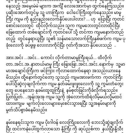
နေသည့် အမွေးမဲမဲ များက အင်္ကျီ လေးအောက်မှာ ထွက်နေကြသည်။
ပုဆိုးအောက်တွင်မူ သူ့ ဟာကြီးက ငေါငေါကြီးထွက်နေသည်။ မာမူ
ကြီး ကျမ ကို နည်းနည်းလေက်နှိပ်ပေးပါလား? … ဟု ပြောပြီး ကုတင်
စောင်းလေးတွင် ထိုင်လိုက်သည်။ သူက ကျမဘေးတွင်လာထိုင်ပြီး
ခြေထောက် တစ်ချောင်းကို ကုတင်ပေါ် သို့ တင်ကာ ကျမနောက်တည်
တည့် တွင်နေရာယူပြီး သူ၏ သန်မာသောလက်ကြီးနှစ်ဖက်က ကျမ ပု
ခုံးလေးကို ခပ်ဖွဖွ လေးလာကိုင်ပြီး ဂုတ်ကိုအသာ နှိပ်ပေးသည် ..
အား.အင်း …အင်း… ကောင်း လိုက်တာမာမူကြီးရယ်… ထိလိုက်
တာ..အင်း..အ..နာတယ်မာမူ ကြီး ဖြေးဖြေး..အင်း..အင်း..နောက်မှ သူ့မာ
မာအချောင်းကြီးက ဖင်ကြား ကိုလာထောက်နေရာ အသည်းယားနေ
မိသည်။ ထို့နောက်တွင်တော့ သူသည် ကျမအားဖက်ကာ ကုတင်ကြီး
ပေါ်သို့ဆွဲလှချလိုက်ကာ ကျမ နုတ်ခမ်းဖူးဖူးလေးကို သူ့ ကွမ်းတံတွေး
တွေ ပေနေသော နုခမ်းထူထူကြီးနဲ့ နမ်စုတ်ခြင်းကိုခံလိုက်ရသည်။
ပြွတ်ပြွတ်.. ..အွန်းအုအု ကျမ သူ့ကို အဲ့လောက်ထိရဲလိမ့်မယ်လို့မထင်
ထား။ကျမ မျက်လုံးလေးများမှေးစင်းသွားရပြီး သူ့အနမ်းများကို
မွတ်သိပ်စွာခံနေမိသည်။
နမ်းနေရင်းသူက ကျမ ပိုးဂါဝန် လေးကြိုးလေးကို ဘေးသို့ဆွဲချလိုက်
ပြီး ထင်းကနဲပေါ်ထွက်လာသော နို့ကြီး ကို ဆုပ်ညစ်ကာ နယ်ပြီးနို့သီး