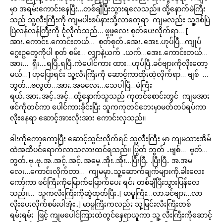
မှာ အရမ်းကောင်းနေပြီး…တစ်ချီပြီးသွားရလေသည်။ ထို့နောက်မဲကြီး
သည် သူ့လီးကြီးကို ကျမပါးစပ်နားသို့လာတေ့ရာ ကျမလည်း သူ့ဒစ်ပြဲ
ပြဲလန်လန်ကြီးကို ငုံလိုက်သည်… ဖွဖွလေး စုတ်ပေးလိုက်ရာ… [
အား..ကောင်း..ကောင်းတယ်… စုတ်စုတ်..အေး..အေး..ဟုပ်ပြီ…ကျုပ်
ဂွေးဥတွေကိုပါ စုတ် စမ်း… လျှာနဲ့ယက် ..ယက်…အေး..ကောင်းတယ်…
အား… ရှီး….ရပြီ..ရပြီ..ကဲပေါင်ကား ထား…ဟုပ်ပြီ..ခင်ဗျားကိုလိုးတော့
မယ်…] ဟုပြောရင်း သူ့လီးကြီးကို ဆောင့်ကာထိုးထဲ့လိုက်ရာ… ဗျစ် …
ဘွတ်…ဗလွတ်…အား..အမလေး…သေပါပြီ…မဲကြီး
ရယ်..အား..အင့်..အင့်…ထို့နောက်သူသည် ကုတင်စောင်းတွင် ကျမအား
ဖင်ကိုတင်ကာ ပေါင်ကားခိုင်းပြီး သူကကုတင်ဘေးမှာမတ်တပ်ရပ်ကာ
လိုးနေရာ ဆောင့်အားလိုးအား ကောင်းလှသည်။
ခါးကိုကော့ကော့ပြီး ဆောင့်သွင်းလိုက်ရင် သူ့လီးကြီး မှာ ကျမသားအိမ်
ထဲအထိပင်ရောက်လာသလားထင်ရသည်။ ပြွတ် ဘွတ် ..ဗျစ်… ဗွတ်…
ဘွတ်..ဗု..ဗု..အ..အင့်..အင့်..အမေ့..အိုး..အိုး…ပြီးပြီ.. .ပြီးပြီ.. အ.အမ
လေး…ကောင်းလိုက်တာ… ကျမမှာ..သူ့ဆောက်ချက်များကို.ခါးလေး
ကော့်ကာ ဖင်ကြီးကိုမြောက်မြောက်ပေး ရင်း တစ်ချီပြီးသွားပြန်လေ
သည်။… သူကလီးကြီးကိုဆွဲထုတ်ပြီး..[ မာမူကြီး…လာ.ခင်ဗျား…လာ
လိုးပေးလိုက်စမ်းပါအုံး..] မာမူကြီးကလည်း သု့မြင်းလီးကြီးတစ်
ရမ်းရမ်း ဖြင့် ကျမပေါင်ကြားထဲတွင်နေရာယူကာ သူ့ လီးကြီးကိုဆောင့်