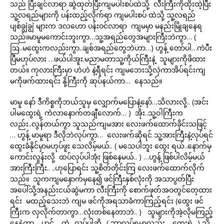
သည် ပြီးချင်လာရာ ဆွဲထုတ်ပြီးကျမပါးစပ်ထဲသို့ လီးကြီးကိုထိုးထဲ့ပြီး
သူ့လရည်များကို ပန်းထည့်လိုက်ရာ ကျမပါးစပ် ထဲသို့ သူ့လရည်
ပျစ်ချွဲချွဲ များက ဒလဟော ပန်းဝင်လာရာ ကျမမှာ မနည်းမြိုချနေရ
သည်။မာမူမကောင်းဘူးကွာ…သူ့အရည်တွေအများကြီးဘဲကွာ… (
ဩ..မထွေးကလည်းကွာ..ချစ်အရည်တွေဘဲဟာ…) ဟွန့် တော်ပါ…ကဲပီး
ပြီမဟုပ်လား …ဖယ်ပါအူး.မညာမတာသူ့ကိုယ်ကြီးနဲ့ သူများကိုဖိထား
တယ်။ ကုလားကြီးမှာ ဟဲဟဲ နဲ့ရီရင်း ကျမဘေးသို့လှဲကာအိပ်ရင်းကျ
မကိုဖက်ထားရင်း နို့ကြီးကို ဆုပ်နယ်ကာ… နေသည်။
မာမူ နော် ဒီကိစ္စကိုဘယ်သူမှ လျှောက်မပြောနဲ့နော်…သိလားလို့.. (အင်း
ပါမထွေးရဲ့ ကဲလာနောက်တချီလောက်… ) အိုး..သူ့ဝါကြီးက
လည်း..လွန်တယ်ကွာ သူသည်ကျမအား လေးဖက်ထောက်ခိုင်းသဖြင့်
… ဟွန့် မာမူရာ ဒီလိုဘဲလုပ်ကွာ… လေးဖက်ဆိုရင် သူ့အားကြီးနဲ့လုပ်ရင်
ထွေးခံနိုင်မှာမဟုပ်ဖူး သေလိမ့်မယ်.. ( မသေပါဘူး ထွေး ရယ်..နောက်မှ
ကောင်းလွန်းလို့ ထပ်လုပ်ပါအုံး ဖြစ်နေမယ်.. ) …ဟွန့် ဖြစ်ပါလိမ့်မယ်
အားကြီးကြီး.. ..ဟုပြောရင်း သူ့စိတ်တိုင်းကြ လေးဖက်ထောက်လိုက်
သည်။ သူကကျမနောက်မှနေ၍ ဖင်ကြီးနှစ်လုံးကို အသာပွတ်ပြီး
အပေါ်သို့အနည်းငယ်ဆွဲမကာ လီးကြီးကို စောက်ဖုတ်အဝတွင်တေ့ထား
ရင်း မထည့်သေးဘဲ ကျမ ဖင်ကိုအရသာခံကာကြည့်ရင်း (ထွေး ဖင်
ကြီးက လှလိုက်တာကွာ…လုံးတစ်နေတာဘဲ.. ) သူများကိုအဲ့လိုမကြည့်
နေနဲ့ကွာ …ဟင့် …ကဲ.. လုပ်ပါဆို.. ( ဘာလုပ်ရမှာလည်း …ထွေးရဲ့. ) သိ