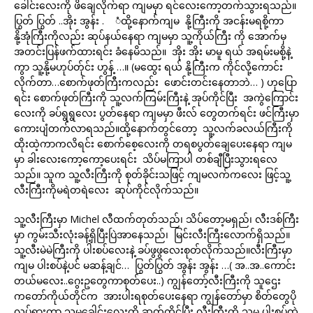
ခေါင်းလေးကို ဖိချေလိုက်ရာ ကျမမှာ ရင်လေးကော့တက်သွားရသည်။
ပြွတ် ပြွတ် ..အိုး အွန်း . ံထို့နောက်ကျမ နို့ကြီးကို အငန်းမရစို့ကာ
နို့အုံကြီးကိုလည်း ဆုပ်နယ်နေရာ ကျမမှာ သူ့ကိုယ်ကြီး ကို အောက်မှ
အတင်းပြန်ဖက်ထားရင်း ခံနေမိသည်။ အိုး အိုး မာမူ ရယ် အရမ်းမစို့နဲ့
ကွာ သူ့နို့မဟုပ်တ်ုင်း ဟွန့် …။ (မထွေး ရယ် နို့ကြီးက ကိုင်လို့ကောင်း
လိုက်တာ…စောက်ဖုတ်ကြီးကလည်း ဖောင်းတင်းနေတာဘဲ… ) ဟုပြော
ရင်း စောက်ဖုတ်ကြီးကို သူ့လက်ကြမ်းကြီးနဲ့ အုပ်ကိုင်ပြီး အကွဲကြောင်း
လေးကို ခပ်ရွရွလေး ပွတ်နေရာ ကျမမှာ ဖီးလ် တွေတက်ရင်း ဖင်ကြီးမှာ
ကေားပျံတက်လာရသည်။ထို့နောက်တွင်တော့ သူ့လက်ခလယ်ကြီးကို
ထိုးထဲ့ကာကလိရင်း စောက်စေ့လေးကို တရစပွတ်ချေပေးနေရာ ကျမ
မှာ ခါးလေးကော့ကော့ပေးရင်း သိပ်မကြာပါ တစ်ချီပြီးသွားရလေ
သည်။ သူက သူ့လီးကြီးကို စုတ်ခိုင်းသဖြင့် ကျမလက်ကလေး ဖြင့်သူ့
လီးကြီးကိုမရဲတရဲလေး ဆုပ်ကိုင်လိုက်သည်။
သူ့လီးကြီးမှာ Michel လီထက်တုတ်သည်၊ သိပ်တော့မရှည်၊ လီးဒစ်ကြီး
မှာ ကွမ်းသီးလုံးခန့်ရှိပြီးပြဲအာနေသည်၊ မြင်းလီးကြီးလောက်ရှိသည်။
သူ့လီးမဲမဲကြီးကို ပါးစပ်လေးနဲ့ ခပ်ဖွဖွလေးစုတ်လိုက်သည်။လီးကြီးမှာ
ကျမ ပါးစပ်နဲ့ပင် မဆန့်ချင်… ပြွတ်ပြွတ် အွန်း အွန်း …( အ..အ..ကောင်း
တယ်မလေး..ဂွေးဥတွေကာစုတ်ပေး..) ကျွန်တော့်လီးကြီးကို သူဌေး
ကတော်ကိုယ်တိုင်က အားပါးရစုတ်ပေးနေရာ ကျွန်တော်မှာ စိတ်တွေပို
လှုပ်ရှားကာ သူမခေါင်းလေးကို ဆုတ်ကိုင်ပြီး လီးကြီးကို သူမ ပါးစပ်ထဲ