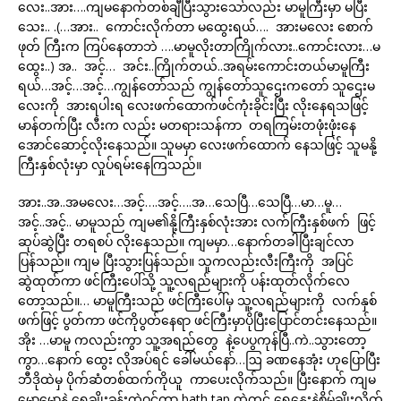
လေး..အား….ကျမနောက်တစ်ချီပြီးသွားသော်လည်း မာမူကြီးမှာ မပြီး
သေး.. .(…အား.. ကောင်းလိုက်တာ မထွေးရယ်…. အားမလေး စောက်
ဖုတ် ကြီးက ကြပ်နေတာဘဲ ….မာမူလိုးတာကြိုက်လား..ကောင်းလား…မ
ထွေး..) အ.. အင့်… အင်း..ကြိုက်တယ်..အရမ်းကောင်းတယ်မာမူကြီး
ရယ်…အင့်…အင့်…ကျွန်တော်သည် ကျွန်တော်သူဌေးကတော် သူဌေးမ
လေးကို အားရပါးရ လေးဖက်ထောက်ဖင်ကုံးခိုင်းပြီး လိုးနေရသဖြင့်
မာန်တက်ပြီး လီးက လည်း မတရားသန်ကာ တရကြမ်းတဖုံးဖုံးနေ
အောင်ဆောင့်လိုးနေသည်။ သူမမှာ လေးဖက်ထောက် နေသဖြင့် သူမနို့
ကြီးနှစ်လုံးမှာ လှုပ်ရမ်းနေကြသည်။
အား..အ..အမလေး…အင့်….အင့်….အ…သေပြီ…သေပြီ…မာ…မူ…
အင့်..အင့်.. မာမူသည် ကျမ၏နို့ကြီးနှစ်လုံးအား လက်ကြီးနှစ်ဖက် ဖြင့်
ဆုပ်ဆွဲပြီး တရစပ် လိုးနေသည်။ ကျမမှာ…နောက်တခါပြီးချင်လာ
ပြန်သည်။ ကျမ ပြီးသွားပြန်သည်။ သူကလည်းလီးကြီးကို အပြင်
ဆွဲထုတ်ကာ ဖင်ကြီးပေါ်သို့ သူ့လရည်များကို ပန်းထုတ်လိုက်လေ
တော့သည်။… မာမူကြီးသည် ဖင်ကြီးပေါ်မှ သူ့လရည်များကို လက်နှစ်
ဖက်ဖြင့် ပွတ်ကာ ဖင်ကိုပွတ်နေရာ ဖင်ကြီးမှာပိုပြီးပြောင်တင်းနေသည်။
အိုး …မာမူ ကလည်းကွာ သူ့အရည်တွေ နဲ့ပေပွကုန်ပြီ..ကဲ..သွားတော့
ကွာ…နောက် ထွေး လိုအပ်ရင် ခေါ်မယ်နော်…ဩ ခဏနေအုံး ဟုပြောပြီး
ဘီဒိုထဲမှ ပိုက်ဆံတစ်ထက်ကိုယူ ကာပေးလိုက်သည်။ ပြီးနောက် ကျမ
မောမောနဲ့ ရေချိုးခန်းထဲဝင်ကာ bath tap ထဲတွင် ရေနွေးနဲ့စိမ်ချိုးလိုက်