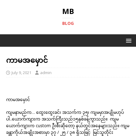
MB
BLOG
ကာမအမှောင်
July 9, 2021
admin
ကာမအမှောင်
ကျမနာမည်က… ထွေးထွေးခင်၊ အသက်က ၃၅၊ ကျမမှာအပျိုမဟုပ်
ပါ..ယောက်ကျားက အသက်ကြီးသည်၁၅နှစ်ခန့်ကွာသည်။ ကျမ
ယောက်ကျားက custom ဦးစီးဆိုတော့ နယ်တွင်အနေများသည်။ ကျမ
ခန္တာကိုယ်အချိုးအစားမှာ ၃၇ / ၂၅ / ၃၈ ရှိသဖြင့် မြင်သူတိုင်း