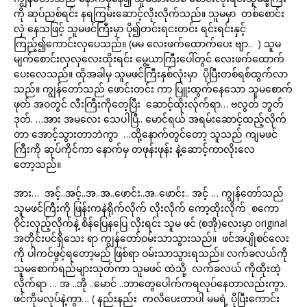
ကို ဆုပ်ညစ်ရင်း နရကြမ်းဆောင့်လိုးလိုက်သည်။ သူမမှာ တစ်စောင်း
လှဲ နေသဖြင့် သူမဖင်ကြီးမှာ ပို၍တင်းရငးတင်း ရင်းရင်းနှင့်
ကြည့်၍ကောင်းလှပေသည်။ (မမ လေးဖက်ထောက်ပေး ဗျာ.. ) သူမ
မျက်စောင်းလှလှလေးထိုးရင်း မွေ့ယာကြီးပေါ်တွင် လေးဖက်ထောက်
ပေးလေသည်။ ထိုအခါမှ သူမဖင်ကြီးနှစ်လုံးမှာ ပိုပြီးတစ်ရစ်ထွက်လာ
သည်။ ကျွန်တော်သည် ဖောင်းတင်း ကာ ပြူးထွက်နေသော သူမစောက်
ဖုတ် အဝတွင် လီးကြီးကိုတေ့ပြီး ဆောင့်ထိုးလ်ုက်ရာ… ဗလွတ် ဘွတ်
ဒုတ်. …အား အမလေး သေပါပြီ.. မောင်ရယ် အရမ်းဆောင့်ထည့်လိုက်
တာ အောင့်သွားတာဘဲကွာ …ထို့နောက်တွင်တော့ သူသည် ကျမဖင်
ကြီးကို ဆုပ်ကိုင်ကာ နောက်မှ တဖုန်းဖုန်း နဲ့ဆောင့်ကာလိုးလေ
တော့သည်။
အား… အင့်..အင့်..အ..အ..ဖောင်း..အ..ဖောင်း.. အင့် … ကျွန်တော်သည်
သူမဖင်ကြီးကို ဖြန်းကနဲရိုက်လိုက် လိုးလိုက် ကော့ထိုးလိုက် စကော
ဝိုင်းလှည့်လိုက်နဲ့ စိန်ပြေနပြေ လိုးရင်း သူမ ဖင် (စအို)လေးမှာ original
အတိုင်းပင်ရှိသေး ရာ ကျွန်တော်ဝမ်းသာသွားသည်။ ဖင်အပျိုစင်လေး
ကို ပါကင်ဖွင့်ရတော့မည် ဖြစ်ရာ ဝမ်းသာသွားရသည်။ လက်ခလယ်ကို
သူမစောက်ရည်များသုတ်ကာ သူမဖင် ထဲသို့ လက်ခလယ် ကိုထိုးထဲ့
လိုက်ရာ … အ ..အို ..မောင် ..ဘာတွေပေါက်ကရလုပ်နေတာလည်းကွာ..
ဖင်ကိုမလုပ်နဲ့ကွာ… ( နည်းနည်း ကလိပေးတာပါ မမရဲ့ ပိုပြီးကောင်း