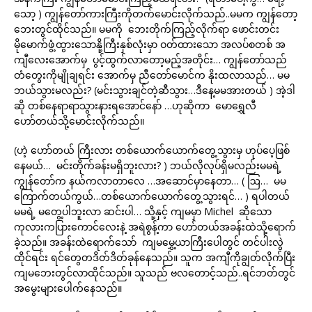
သော့ ) ကျွန်တော်ကားကြီးကိုတက်မောင်းလိုက်သည်..မမက ကျွန်တော့
ဘေးတွင်ထိုင်သည်။ မမကို ဘေးတိုက်ကြည့်လိုက်ရာ ဖောင်းတင်း
မိုမောက်ဖွံ့ထွားသောနို့ကြီးနှစ်လုံးမှာ ဝတ်ထားသော အလပ်စတစ် အ
ကျီလေးအောက်မှ ပွင့်ထွက်လာတော့မည့်အတိုင်း… ကျွန်တော်သည်
တံတွေးကိုမျိုချရင်း အောက်မှ ညီတော်မောင်က နိုးထလာသည်… မမ
ဘယ်သွားမလည်း? (မင်းသွားချင်တဲ့ဆီသွား…ဒီနေ့မမအားတယ် ) အဲ့ဒါ
ဆို တစ်နေရာရာသွားနားရအောင်နော် …ဟုဆိုကာ မောရွှေလီ
ဟော်တယ်သို့မောင်းလိုက်သည်။
(ဟဲ့ ဟော်တယ် ကြီးလား တစ်ယောက်ယောက်တွေ့သွားမှ ဟုပ်ပေ့ဖြစ်
နေမယ်… မင်းတိုက်ခန်းမရှိဘူးလား? ) ဘယ်လိုလုပ်ရှိမလည်းမမရဲ့
ကျွန်တော်က နယ်ကလာတာလေ …အဆောင်မှာနေတာ… ( ဩ… မမ
ကြောက်တယ်ကွယ်…တစ်ယောက်ယောက်တွေ့သွားရင်… ) ရပါတယ်
မမရဲ့ မတွေ့ပါဘူးလာ ဆင်းပါ… သို့နှင့် ကျမမှာ Michel ဆိုသော
ကုလားကပြားကောင်လေးနဲ့ အရဲစွန့်ကာ ဟော်တယ်အခန်းထဲသို့ရောက်
ခဲ့သည်။ အခန်းထဲရောက်သော် ကျမမွှေ့ယာကြီးပေါတွင် တင်ပါးလွဲ
ထိုင်ရင်း ရင်တွေတဒိတ်ဒိတ်ခုန်နေသည်။ သူက အကျီကိုချွတ်လိုက်ပြီး
ကျမဘေးတွင်လာထိုင်သည်။ သူသည် ဗလတောင့်သည်..ရင်ဘတ်တွင်
အမွေးများပေါက်နေသည်။