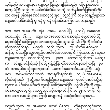
ဆုပ်ညစ်ကာ ချေနေရာ ကျမမှာ ပြီးသွားရပြန်သည်။ ထို့နောက်တွင်
တော့ မဲကြီးသည် ကျမခါးသိမ်သိမ်လေးကို လက်နှစ်ဖက်ဖြင့်ဆုပိကိုင်
ကာ တဖုန်းဖုန်းနေအောင်ဆောင့်လိုးရင်း သု့လီးကြီးထဲမှ လရည်များက
ကျမဖင်ခေါင်းထဲသို့ ပူကနဲ ပူကနဲ ပန်းဝင်လာကြလေတော့သည်။
အား…အား..အမေ့..အိုး…အိုး….အမေ့ …သေပါပြီ …သေပြီ…အမလေး…
လေး…အိုး…အိုး…. ကျမ မှာ အမေတကာ အော်ရင်း မွေ့ယာပေါ်သို့
မှောက်ခုံကြီးပစ်ကြသွားလေတော့သည်။ သူသည် လီးကြီးကို ဖင်ထဲမှ
ဆွဲထုတ်လိုက်ရာ … ဗလွတ်….ဘွတ်..ဘွတ် ….ဘူ..ဖင်ထဲမှ လေများ
အန်ထွက်လာပြီး သူ့လရည်များပါဖင်အဝလေးမှ စီးကြလာသည်။ သူက
ကျမဘေးတွင် ပက်လက်လှဲကာ….. [အား…..ကောင်းလိုက်တာ….မထွေး
ရာ…. ခင်ဗျားဖင်ကြီးကို ကြည့်ကြည့်ပြီး လီးတောင်နေတာကြာပြီ… ခုမှ
ဘဲ အားရပါးရလိုးရတော့တယ်…..ကောင်းမှကောင်း…မာမူကြီး….ဆွဲ
လေ…..အရမ်းကောင်းတယ်….အားရပါးရသာဆွဲ…. ကျုပ် အမောဖြေ
လိုက်အုံးမယ်… ] ထို့နောက်မာမူကြီးက ကျမအား ကုတင် စောင်းသို့ဆွဲ
ယူကာ ပေါင်နှစ်ခေါင်းကို သူ့ပုခုံးပေါ်ကိုမတင်ပြီး သူ့လီးကြီးကို ကျမ
ဖင်အဝတွင်တေ့ပြီး ဆောင့်သွင်းလိုက်ရာ လီးကြီးမှာ ခုနက မဲကြီး ပြီး
ထားသော လရည်များကြောင့် လျှောကနဲ အဆုံးထိဝင်သွားရာ….
ဗလွတ် ဘွတ်…အ…အမလေး…သေပါပြီတော့….. ထို့နောက်တွင်တော့