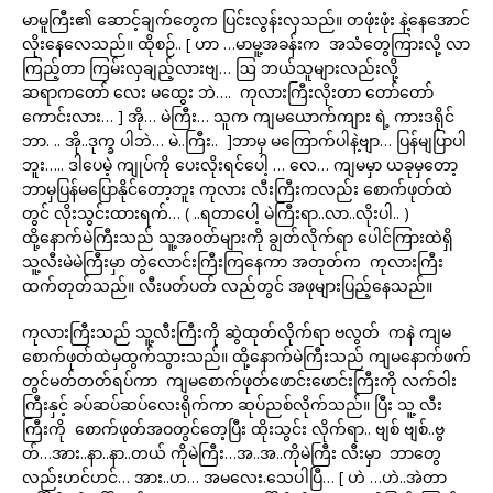
မာမူကြီး၏ ဆောင့်ချက်တွေက ပြင်းလွန်းလှသည်။ တဖုံးဖုံး နဲ့နေအောင်
လိုးနေလေသည်။ ထိုစဉ်.. [ ဟာ …မာမူ့အခန်းက အသံတွေကြားလို့ လာ
ကြည့်တာ ကြမ်းလှချည့်လားဗျ… ဩ ဘယ်သူများလည်းလို့
ဆရာကတော် လေး မထွေး ဘဲ…. ကုလားကြီးလိုးတာ တော်တော်
ကောင်းလား… ] အို… မဲကြီး… သူက ကျမယောက်ကျား ရဲ့ ကားဒရိုင်
ဘာ. .. အို..ဒုက္ခ ပါဘဲ… မဲ..ကြီး.. ]ဘာမှ မကြောက်ပါနဲ့ဗျာ… ပြန်မျပြာပါ
ဘူး….. ဒါပေမဲ့ ကျုပ်ကို ပေးလိုးရင်ပေါ့ … လေ… ကျမမှာ ယခုမှတော့
ဘာမှပြန်မပြောနိုင်တော့ဘူး ကုလား လီးကြီးကလည်း စောက်ဖုတ်ထဲ
တွင် လိုးသွင်းထားရက်… ( ..ရတာပေါ့ မဲကြီးရာ..လာ..လိုးပါ.. )
ထို့နောက်မဲကြီးသည် သူ့အဝတ်များကို ချွတ်လိုက်ရာ ပေါင်ကြားထဲရှိ
သူ့လီးမဲမဲကြီးမှာ တွဲလောင်းကြီးကြနေကာ အတုတ်က ကုလားကြီး
ထက်တုတ်သည်။ လီးပတ်ပတ် လည်တွင် အဖုများပြည့်နေသည်။
ကုလားကြီးသည် သူ့လီးကြီးကို ဆွဲထုတ်လိုက်ရာ ဗလွတ် ကနဲ ကျမ
စောက်ဖုတ်ထဲမှထွက်သွားသည်။ ထို့နောက်မဲကြီးသည် ကျမနောက်ဖက်
တွင်မတ်တတ်ရပ်ကာ ကျမစောက်ဖုတ်ဖောင်းဖောင်းကြီးကို လက်ဝါး
ကြီးနှင့် ခပ်ဆပ်ဆပ်လေးရိုက်ကာ ဆုပ်ညစ်လိုက်သည်။ ပြီး သူ့ လီး
ကြီးကို စောက်ဖုတ်အဝတွင်တေ့ပြီး ထိုးသွင်း လိုက်ရာ.. ဗျစ် ဗျစ်..ဗွ
တ်…အား..နာ..နာ..တယ် ကိုမဲကြီး…အ..အ..ကိုမဲကြီး လီးမှာ ဘာတွေ
လည်းဟင်ဟင်… အား..ဟ… အမလေး.သေပါပြီ… [ ဟဲ …ဟဲ..အဲတာ