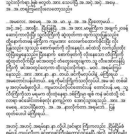
သွင်းလိုက်ရာ..ဗြစ် ဗလွတ်..အား..သေပါပြီ..အ..အင့်..အင့်…အမေ့…
အ…အ..တရကြမ်းလိုးလေတော့သည်။
…အမလေး.. အမေရ…..အ..အ…မာ…မူ…အ…အ..ပြီးတော့မယ်…
အင့်..အင့်…အားရှီး.. .ပြီးပြန်ပြီ.. ..အ…အ အား..မာမူကြီးက အချက်၂၀ခန့်
ဆောင့်ကာလိုးပြီး သူ့လီးကြီးကို ဆွဲထုတ်ကာ ထွက်သွားပြန်သည်။
ထို့နောက်တဖန် မဲကြီးက ကျမအား လေးဖက်ထောက်ခိုင်းပြီး လိုး
ပြန်သည်။ သူသည် စောက်ဖုတ်ကို လိုးနေရင်း..ဖင်ထဲသို့ လက်ညိုးထိုး
ထဲ့ပြီးမွှေနေသည်။ ပြီးနောက် စောက်ဖုတ်ကို လိုးနေသော လီးကြီးကို
ဆွဲထုတ်လိုက်ပြီး ဖင်အဝတွင် တံတွေးထွေးချကာ..သူ့ လီးအော်လန်ပြဲ
ကြီးကို ဖင်အဝတွင်တေ့ကာ ထိုးသွင်းလိုက်ရာ… မဝင်…အရမ်းကြပ်
နေသည်…အား ..အား..နာ…နာ…တယ်..ဖင်ကိုမလုပ်ပါနဲ့ ..မဲကြီးရယ် …
အမတောင်းပန်ပါတယ်…ရှေ့ကိုမင်းကြိုက်သလိုလုပ်ပါ..အမ ဖင် တစ်ခါ
မှ အလုပ်မခံဖူးလို့ပါ… ကျမဘယ်လိုပင်တောင်းပန် တောင်းပန်..မရ…သူ့
လီးကြီးကိုသာ မရမက ထိုးထဲ့နေရာ..ဒစ်ကြီးမှာ ဗျစ် ကနဲ ဖင်ထဲသို့ ဝင်
လာရာ ဖင်ခေါင်းတစ်ခုလုံး နာကျဉ်ကာ အောင့်သွားရသည်…အား…အ
မေရေ…သေပါပြီတော့.. .အ…အ…နားလိုက်တာ..အရမ်းဘဲ… ပြန်
ထုတ်ပေးပါ မဲကြီးရယ်…
အဟင့်..အဟင့်..အရမ်းနာ..နာ..လို့ပါ..[ခင်ဗျား ကြီးကလည်း ..ငြိမ်ငြိမ်ခံ
စမ်းပါ..ကျုပ်လီးက ခင်ဗျားဖင်ကြီးခဲတောင်ဝင်နေပြီ..အဲ့လို ဖင်ကြီးမျိုး