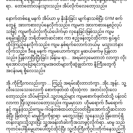
ရာ.. တော်တော်လန်းသွားသည်။ အိပ်လိုက်လေတော့သည်။
နောက်တစ်နေ့ မနက် အိပ်ယာ မှ နိုးနိုးခြင်း မျက်နှာသစ်ပြီး GYM စက်
တွေနဲ့ အားကစားလုပ်နေလိုက်သည်။ ကျမက အားကစားနေ့စဉ်လုပ်
သဖြင့် ကျမကိုယ်လုံးကိုယ်ပေါက်မှာ လှနေခြင်းဖြစ်သည်။ ကျမ
ရေမိုးချိုးပြီး ဘရိတ်ဖတ်ဆင်းစား ကာ ဧည့်ခန်းတွင်ထိုင်ကာ ရုပ်ရှင်
ထိုင်ကြည့်နေလိုက်သည်။ ကျမ နှစ်ရက်လောက်ဘယ်မှ မသွားဘဲနား
လိုက်သည်။ ဒီနေ့ မနက် ကျမယောက်ကျား မူဆယ်ဖက်မှ ပြန်လာ
သည်။ ပြန်လာပြီးပြီးခြင်း (မိန်းမ ရာ… အရမ်းလှမေတာဘဲ လာကွာ လိုး
ရအောင်ဟုပြောရင်းကျမအဝတ်များကိုဆွဲချွတ်ကာ နို့ကြီးတွေကို
အငန်းမရ စို့လေသည်။
အို..ကိုကြီးကလည်းကွာ … ကြည့် အရမ်းဆိုးတာဘဲကွာ…အိုး..အွန်း.. သူ့
လီးသေးသေးလေးကို စောက်ဖုတ်ထဲ ထိုးထဲ့ကာ အတင်းလိုးလေ
တော့သည်။ သိပ်မကြာပါ..သူ့လရည်များ ကျမစောက်ဖုတ်ထဲသို့ ပန်းဝင်
လာကာ ပြီးသွားလေတော့သည်။ ကျမမှာသာ ဟိုမရောက် ဒီမရောက်
နှင့် ကျန်ခဲ့သည်။ကျမ ဂါဝန်တစ်ထပ်တည်းဝတ်ပြီးအောက်သို့ဆင်းလာ
ခဲ့ပြီး ခြံထဲတွင် မာမူကြီးကိုရှာရာ မတွေ့သဖြင့် သူနေသည့် ခြံထောင့်ရှိ
တန်းလျားသို့သွားပြီး သူ့အခန်းတံခါးကိုအသာဖွင့်လိုက်ရာ…မာမူ သည်
ကုတင်ပေါ်ရှိမွေ့ယာပေါ်တွင်ထိုင်ပြီး သူ့လီးကြီးကိုဂွင်းတိုက်နေသည်ကို