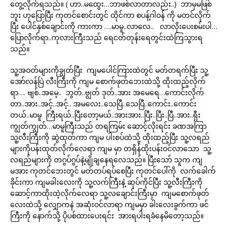
တွေ့လိုက်ရသည်။ ( ဟာ..မထွေး…ဘာဖစ်လာတာလည်း..) ဘာမှမဖြစ်
ဘူး ဟုပြောပြီး ကုတင်စောင်းတွင် ထိုင်ကာ စပန့်ဂါဝန် ကို မတင်လိုက်
ပြီး ပေါင်နှစ်ချောင်းကို ကားကာ ….မာမူ..လာလေ.. လာလိုးပေးစမ်းပါ…
ပြောလိုက်ရာ..ကုလားကြီးသည် ရေငတ်တုန်းရေတွင်းထဲကြသွားရ
သည်။
သူ့အဝတ်များကိုချွတ်ပြီး ကျမပေါင်ကြားထဲတွင် မတ်တရက်ပြီး သူ့
အော်လန်ပြဲ လီးကြီးကို ကျမ စောက်ဖုတ်ဘေးထဲသို့ ထိုးထည့်လိုက်
ရာ…. ဗျစ်..အမေ့.. ဘွတ်..ဗျွတ် ဒုတ်..အား အမေရေ…ကောင်းလိုက်
တာ..အား..အင့်..အင့်.. အမလေး..သေပြီ..သေပြီ..ကောင်း..ကောင်း
တယ်..မာမူ ကြီးရယ်..ပြီးတော့မယ်..အားအား..ပြီး..ပြီး..ပြီ..အား..ရှီး
ကျွတ်ကျွတ်…မာမူကြီးသည် တရကြမ်း ဆောင့်လိုးရင်း ခဏအကြာ
သူ့လီးကြီးကို ဆွဲထုတ်ကာ ကျမ ပါးစပ်ထဲသို့ ထိုးထည့်ပြီး သူ့လရည်
များကိုပန်းထုတ်လိုက်လေရာ ကျမ မှာ တရှိန်ထိုးပန်းဝင်လာသော သူ့
လရည်များကို တဂွပ်ဂွပ်နဲ့မျိုချနေရလေသည်။ ပြီးသော် သူက ကျ
မအား ကုတင်ဘေးတွင် မတ်တပ်ရပ်စေပြီး ကုတင်ပေါ်ကို လက်ခေါက်
ခိုင်းကာ ကျမခါးလေးကို သူ့လက်ကြီးနဲ့ ဆုပ်ကိုင်ပြီး သူ့လီးကြီးကို
ဆောင့်ကာထိုးထဲ့လိုက်လေရာ သူ့လချောင်းကြီးမှာ ကျမစောက်ဖုတ်
လေးထဲသို့ လျှောကနဲ အဆုံးဝင်လာရာ ကျမမှာ ခါးလေးခွက်ကာ ဖင်
ကြီးကို နောက်သို့ ပိုပစ်ထားပေးရင်း အားရပါးရခံနေမိတော့သည်။