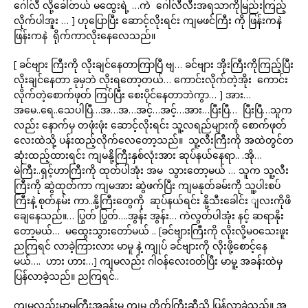
ဂေါ်လီ လို့ခေါ်တယ် မထွေးရဲ့ …ကဲ ဂေါ်လီလီးအရသာကိုမြည်းကြည့်
လိုက်ပါအူး … ] ဟုပြောပြီး ဆောင့်လိုးရင်း ကျမဖင်ကြီး ကို ဖြန်းကနဲ
ဖြန်းကနဲ ရိုက်ကာလိုးနေလေသည်။
[ ခင်ဗျား ကြီးကို လိုးချင်နေတာကြာပြီ ဗျ… ခင်ဗျား အိုးကြီးကိုကြည့်ပြီး
လိုးချင်နေတာ ခုမှဘဲ လိုးရတော့တယ်… ကောင်းလိုက်တဲ့အိုး ကောင်း
လိုက်တဲ့စောက်ဖုတ် ကြပ်ပြီး စေးပိုင်နေတာဘဲကွာ… ] အား…
အမေ..ရေ..သေပါပြီ…အ…အ…အင့်…အင့်…အား…ပြီးပြီ… ပြီးပြီ…သူက
လည်း နောက်မှ တဖုံးဖုံး ဆောင့်လိုးရင်း သူ့လရည်များကို စောက်ဖုတ်
လေးထဲသို့ ပန်းထည့်လိုက်လေတော့သည်။ သူ့လီးကြီးကို အထဲတွင်တ
ဆုံးထည့်ထားရင်း ကျမနို့ကြီးနှစ်လုံးအား ဆုပ်နယ်နေရာ.. .အို…
မဲကြီး..ရှင့်ဟာကြီးကို ထုတ်ပါအုံး အမ သွားတော့မယ် … သူက သူ့လီး
ကြီးကို ဆွဲထုတ်ကာ ကျမအား ဆွဲဖက်ပြီး ကျမနုတ်ခမ်းကို သူ့ပါးစပ်
ကြီးနဲ့ စုတ်နမ်း ကာ..နို့ကြီးတွေကို ဆုပ်နယ်ရင်း နို့သီးခေါင်း ျလးကိုဖိ
ချေနေသည်။… ပြွတ် ပြွတ်….အွန်း အွန်း… ကဲလွတ်ပါအုံး နင့် ဆရာနိုး
တော့မယ်… မထွေးသွားတော်မယ် .. [ခင်ဗျားကြီးကို လိုးလို့မဝသေးဖူး
ညကြရင် လာခဲ့ကြားလား မာမူ နဲ့ ကျုပ် ခင်ဗျားကို လိုးဖို့စောင့်နေ
မယ်…. ဟား ဟား…] ကျမလည်း ဂါဝန်လေးဝတ်ပြီး မာမူ့ အခန်းထဲမှ
ပြန်လာခဲ့သည်။ ညကြရင်..
ကျမလည်းမာမူကြီးအခန်းမှ ကျမ တိုက်ကြီးဆီသို့ ပြန်လာခဲ့သည်။ အ