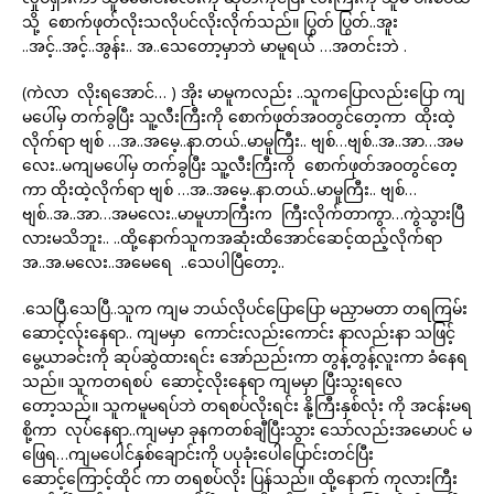
သို့ စောက်ဖုတ်လိုးသလိုပင်လိုးလိုက်သည်။ ပြွတ် ပြွတ်..အူး
..အင့်..အင့်..အွန်း.. အ..သေတော့မှာဘဲ မာမူရယ် …အတင်းဘဲ .
(ကဲလာ လိုးရအောင်… ) အိုး မာမူကလည်း ..သူကပြောလည်းပြော ကျ
မပေါ်မှ တက်ခွပြီး သူ့လီးကြီးကို စောက်ဖုတ်အဝတွင်တေ့ကာ ထိုးထဲ့
လိုက်ရာ ဗျစ် …အ..အမေ့..နာ.တယ်..မာမူကြီး.. ဗျစ်…ဗျစ်..အ..အာ…အမ
လေး..မကျမပေါ်မှ တက်ခွပြီး သူ့လီးကြီးကို စောက်ဖုတ်အဝတွင်တေ့
ကာ ထိုးထဲ့လိုက်ရာ ဗျစ် …အ..အမေ့..နာ.တယ်..မာမူကြီး.. ဗျစ်…
ဗျစ်..အ..အာ…အမလေး..မာမူဟာကြီးက ကြီးလိုက်တာကွာ…ကွဲသွားပြီ
လားမသိဘူး.. ..ထို့နောက်သူကအဆုံးထိအောင်ဆေင့်ထည့်လိုက်ရာ
အ..အ.မလေး..အမေရေ ..သေပါပြီတော့..
.သေပြီ.သေပြီ..သူက ကျမ ဘယ်လိုပင်ပြောပြော မညှာမတာ တရကြမ်း
ဆောင့်လ်ုးနေရာ.. ကျမမှာ ကောင်းလည်းကောင်း နာလည်းနာ သဖြင့်
မွေ့ယာခင်းကို ဆုပ်ဆွဲထားရင်း အော်ညည်းကာ တွန့်တွန့်လူးကာ ခံနေရ
သည်။ သူကတရစပ် ဆောင့်လိုးနေရာ ကျမမှာ ပြီးသွးရလေ
တော့သည်။ သူကမူမရပ်ဘဲ တရစပ်လိုးရင်း နို့ကြီးနှစ်လုံး ကို အငန်းမရ
စို့ကာ လုပ်နေရာ..ကျမမှာ ခုနကတစ်ချီပြီးသွား သော်လည်းအမောပင် မ
ဖြေရ…ကျမပေါင်နှစ်ချောင်းကို ပပုခုံးပေါပြောင်းတင်ပြီး
ဆောင့်ကြောင့်ထိုင် ကာ တရစပ်လိုး ပြန်သည်။ ထို့နောက် ကုလားကြီး