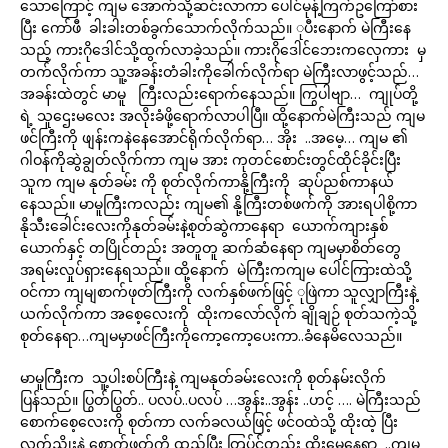
သောကြောင့် ကျမ အောက်သို့ဆင်းလာကာ ပေါင်မုန့်ကြက်ဥကြော်စား
ပြီး ကော်ဖီ ခါးခါးတစ်ခွက်သောက်လိုက်သည်။ ုပီးနောက် မဲကြီးနေ
သည့် ကားဂိုဒေါင်သို့ထွက်လာခဲ့သည်။ ကားဂိုဒေါင်ဘေးကလှေကား မှ
တက်လိုက်ကာ သူ့အခန်းတံခါးကိုခေါက်လိုက်ရာ မဲကြီးလာဖွင့်သည်…
အခန်းထဲတွင် မာမူ ကြီးလည်းရောက်နေသည်။ ကြွပါဗျာ… ကျုပ်တို့
ရဲ့ သူဌေးမလေး အလိုးခံဖို့ရောက်လာပါပြီ။ ထို့နောက်မဲကြီးသည် ကျမ
ဖင်ကြီးကို ဖျန်းကနဲနေအောင်ရိုက်လိုက်ရာ… အိုး ..အမေ့… ကျမ ၏
ဂါဝန်ကိုဆွဲချွတ်လိုက်ကာ ကျမ အား ကုတင်စောင်းတွင်ထိုင်ခိုင်းပြီး
သူက ကျမ နုတ်ခမ်း ကို စုတ်လိုက်ကာနို့ကြီးကို ဆုပ်ညစ်ကာနယ်
နေသည်။ မာမူကြီးကလည်း ကျမ၏ နို့ကြီးတစ်ဖက်ကို အားရပါစို့ကာ
နိုသီးခေါင်းလေးကိုနုတ်ခမ်းနဲ့စုတ်ဆွဲကာနေရာ ယောက်ကျားနှစ်
ယောက်နှင့် တပြိုင်တည်း အတူတူ ဆက်ဆံနေရာ ကျမမှာစိတ်တွေ
အရမ်းလှုပ်ရှားနေရသည်။ ထို့နောက် မဲကြီးကကျမ ပေါင်ကြားထဲသို့
ဝင်ကာ ကျမျစာက်ဖုတ်ကြီးကို လက်နှစ်ဖက်ဖြင့် ုဖြဲကာ သူလျှာကြီးနဲ့
ယက်လိုက်ကာ အစေ့လေးကို ထိုးကလော်လိုက် ချိုချဉ် စုတ်သကဲ့သို့
စုတ်နေရာ…ကျမမှာဖင်ကြီးကိုကော့ကော့ပေးကာ..ခံနေမိလေသည်။
မာမူကြီးက သူ့ပါးစပ်ကြီးနဲ့ ကျမနုတ်ခမ်းလေးကို စုတ်နမ်းလိုက်
ပြန်သည်။ ပြွတ်ပြွတ်.. ပလပ်..ပလပ် …အွန်း..အွန်း ..ဟင့် …. မဲကြီးသည်
စောက်စေ့လေးကို စုတ်ကာ လက်ခလယ်ဖြင့် ဖင်ဝထဲသို့ ထိုးထဲ့ ပြီး
လက်ညိုးနဲ့ စောက်ဖုတ်ကို ထည့်ပြီး တြပ်ုင်တည်း ထိုးမွေနေရာ ..ကျမ