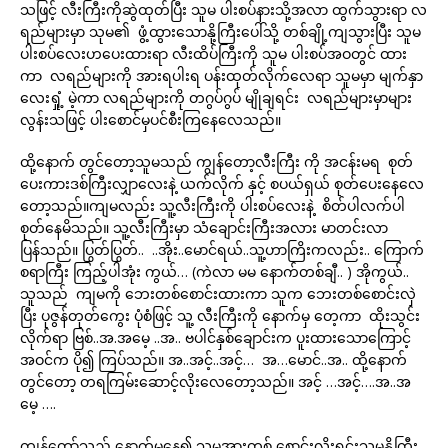
သဖြင့် လီးကြီးကိုဆွဲထုတ်ပြီး သူမ ပါးစပ်နားသို့အလာ ထွက်သွားရာ လ
ရည်များမှာ သုမ၏ ဖွံ့ထွားသောနို့ကြီးပေါ်သို့ တစ်ချို့ကျသွားပြီး သူမ
ပါးစပ်လေးဟပေးထားရာ လီးထိပ်ကြီးကို သူမ ပါးစပ်အဝတွင် ထား
ကာ လရည်များကို အားရပါးရ ပန်းထုတ်လိုက်လေရာ သူမမှာ မျက်နှာ
လေးရှုံ့ မဲ့ကာ လရည်များကို တဂွပ်ဂွပ် မျိုချရင်း လရည်များမှာများ
လွန်းသဖြင့် ပါးစောင်မှပင်စီးကြနေလေသည်။
ထို့နောက် တွင်တော့သူမသည် ကျွန်တော့လီးကြီး ကို အငန်းမရ စုတ်
ပေးကားဒစ်ကြီးလျှာလေးနဲ့ ယက်လိုက် နှင့် စပယ်ရှယ် စုတ်ပေးနေလေ
တော့သည်။ကျမလည်း သူ့လီးကြီးကို ပါးစပ်လေးနဲ့ စိတ်ပါလက်ပါ
စုတ်နေမိသည်။ သူ့လီးကြီးမှာ သံချောင်းကြီးအလား မာတင်းလာ
ပြန်သည်။ ပြွတ်ပြွတ်.. ..အိုး..မောင်ရယ်..သူ့ဟာကြိးကလည်း.. ကြောက်
စရာကြီး ကြည့်ပါအုံး ကွယ်… (ကဲလာ မမ နောက်တစ်ချီ.. ) အိုကွယ်..
သူသည် ကျမကို ဘေးတစ်စောင်းထားကာ သူက ဘေးတစ်စောင်းလှဲ
ပြီး ပုဇွန်တုတ်ကွေး ပုံစံဖြင့် သူ့ လီးကြီးကို နောက်မှ တေ့ကာ ထိုးသွင်း
လိုက်ရာ ဗြစ်..အ.အမေ့ ..အ.. ဗပါင်နှစ်ချောင်းက ပူးထားသောကြောင့်
အဝင်က ပို၍ ကြပ်သည်။ အ..အင့်..အင့်… အ…မောင်..အ.. ထို့နောက်
တွင်တော့ တရကြမ်းဆောင့်လိုးလေတော့သည်။ အင့် …အင့်….အ..အ
မေ့ ….
ကျွန်တော်သည် နောက်မှနေ၍ သူမအားတစ် စောင်းလိုးရင်းသူမနို့ကြီး