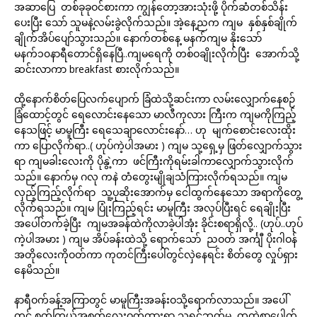
အဆာပြေ တစ်ခုခုဝင်စားကာ ကျွန်တော့အားသုံးဖို့ ပိုက်ဆံတစ်သိန်း
ပေးပြီး သော် သူမနဲ့လမ်းခွဲလိုက်သည်။ အဲ့နေ့ညက ကျမ နှစ်နှစ်ချိုက်
ချိုက်အိပ်ပျော်သွားသည်။ နောက်တစ်နေ့ မနက်ကျမ နိုးသော်
မနက်၁၀နာရီတောင်ရှိနေပြီ..ကျမရေကို တစ်ဝချိုးလိုက်ပြီး အောက်သို့
ဆင်းလာကာ breakfast စားလိုက်သည်။
ထို့နောက်စိတ်ပြေလက်ပျောက် ခြံထဲသို့ဆင်းကာ လမ်းလျှောက်နေစဉ်
ခြံထောင့်တွင် ရေလောင်းနေသော မာလီကုလား ကြီးက ကျမကိုကြည့်
နေသဖြင့် မာမူကြီး ရေသေချာလောင်းနော်… ဟု မျက်စောင်းလေးထိုး
ကာ ပြောလိုက်ရာ..( ဟုပ်ကဲ့ပါအမား ) ကျမ သု့ရှေ့မှ ဖြတ်လျှောက်သွား
ရာ ကျမခါးလေးကို ပိုနွဲ့ကာ ဖင်ကြီးကိုရမ်းခါကာလျှောက်သွားလိုက်
သည်။ နောက်မှ ဂလု ကနဲ တံတွေးမျိုချသံကြားလိုက်ရသည်။ ကျမ
လှည့်ကြည့်လိုက်ရာ သူ့ပုဆိုးအောက်မှ ငေါထွက်နေသော အရာကိုတွေ့
လိုက်ရသည်။ ကျမ ပြုံးကြည့်ရင်း မာမူကြီး အလုပ်ပြီးရင် ရေချိုးပြီး
အပေါ်တက်ခဲ့ပြီး ကျမအခန်ထဲကိုလာခဲ့ပါအုံး ခိုင်းစရာရှိလို့.. (ဟုပ်..ဟုပ်
ကဲ့ပါအမား ) ကျမ အိပ်ခန်းထဲသို့ ရောက်သော် ညဝတ် အင်္ကျီ ပိုးဂါဝန်
အတိုလေးကိုဝတ်ကာ ကုတင်ကြီးပေါ်တွင်လှဲနေရင်း စိတ်တွေ လှုပ်ရှား
နေမိသည်။
နာရီဝက်ခန့်အကြာတွင် မာမူကြီးအခန်းဝသို့ရောက်လာသည်။ အပေါ်
တွင် စွတ်ကြယ်အစုတ်လေးဝတ်ထားရာ သူ့ရင်ဘတ်မှ ထူထဲစွာပေါက်