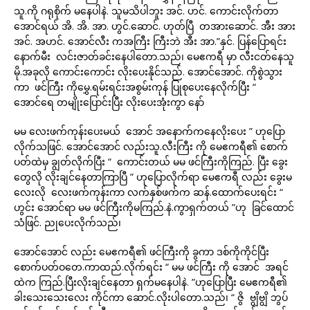
သူ.ကို ဂရုစိုက် မနေပါနဲ. သူမသိပါဘူး အင်. ဟင်. ကောင်းလိုက်တာ
အောင်ရယ် အိ. အိ. အာ. ဟွင်.ဆောင်. ဟုတ်ပြီ တအားဆောင်. အီး အား
အင်. အဟင်. အောင်လီး ကအကြီး ကြီးဘဲ အီး အာ.”နှင်. ပြန်ပြောရင်း
နောက်မီး လင်းဇာတ်ခင်းနေပါတော.သည်၊ မေဧကရီ မှာ လီးငတ်နေသူ
မို.အခုလို ကောင်းကောင်း လိုးပေးနိုင်သည်. အောင်အောင်. ကိုစွဲသွား
ကာ ဖင်ကြီး ကိုမွှေ.ရမ်းရင်းအစွမ်းကုန် ပြုစုပေးနေလိုက်ပြီး “
အောင်ရေ တမျိုးပြောင်းပြီး လိုးပေးအုံးကွာ နော်
မမ လေးဖက်ကုန်းပေးမယ် အောင် အနောက်ကနေလိုးပေး ” ဟုပြော
လိုက်သဖြင်. အောင်အောင် လည်းသူ.လီးကြီး ကို မေဧကရီ၏ စောက်
ပတ်ထဲမှ ချွတ်လိုက်ပြီး “ ကောင်းတယ် မမ ဖင်ကြီးကိုကြည်. ပြီး ခွေး
တွေလို လိုးချင်နေတာကြာပြီ ” ဟုပြောလိုက်ရာ မေဧကရီ လည်း ခွေးမ
လေးလို လေးဖက်ကုန်းကာ လက်နှစ်ဖက်က ဆန်.ထောက်ပေးရင်း “
ဟွင်း အောင်ရာ မမ ဖင်ကြီးကိုမကြည်.နဲ.ကွာရှက်တယ် ”ဟု ခြင်ထောင်
သံဖြင်. ညုပေးလိုက်သည်၊
အောင်အောင် လည်း မေဧကရီ၏ ဖင်ကြီးကို ခွကာ ဒစ်ကိုကိုင်ပြီး
စောက်ပတ်ဝတေ.ကာထည်.လိုက်ရင်း “ မမ ဖင်ကြီး ကို အောင် အရင်
ထဲက ကြည်.ပြီးလိုးချင်နေတာ ရှက်မနေပါနဲ. ”ဟုပြောပြီး မေဧကရီ၏
ခါးသေးသေးလေး ကိုင်ကာ ဆောင်.လိုးပါတော.သည်၊ “ ဇွိ ဗျွိဗျွိ ဘွပ်