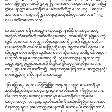
သာျခစ္လိုက္လုပ္ေပးလိုက္ရာ အူ႐ိုင္းေလး ေအာင္ေအာင္ မွာ အထြ
တ္ထိပ္ေရာက္ကာ ေမဧကရီ၏ ေခါင္းကိုကိုင္ကာ ေညႇာင္.ေပးရင္း “
အား ဟား ေကာင္းလိုက္တာ မမရယ္ အဆုံးထိစုပ္ေပးပါလား ” ႏွ
င္.ေျပာလိုက္ေတာ.သည္၊
စာ ၀၁/၄ေမဧကရီ ကလည္း ဏွာထန္ေနၿပီမို. ေအာင္ေအာင္
အလိုက် လီးႀကီးကို အဆုံးထိဝင္ေအာင္ အာေခါင္ထဲထိ စုပ္ငုံေပးလို
က္ၿပီး လွ်ာေလးကလည္း လီးတန္ေအာက္ပိုင္းကို လွ်က္ကာကလိေ
ပးေနလိုက္ၿပီး တခါတခါ ေဂြးဥကိုေရာ ဖင္ၾကား ကိုပါ လွ်က္ေပး
လိုက္သည္၊ ေမဧကရီမွာ သူ.ေယာက်ၤား ကိုေတာင္ တခါမွ လီးမစုပ္ေ
ပးဘူးဘဲ အခုမွ ေအာင္ေအာင္ ကို သူတေယာက္ထဲခိုး ၾကည္.ဘူး
သည္. ဏွာ႐ုပ္ရွင္ကားမ်ားထဲကလို စိတ္ပါလက္ပါလုပ္ေပးျပဳစုေပးေန
တာျဖစ္ကာ အေတြ.ႀကဳံသစ္မို. အရသာထူးေတြ.ကာ ေစာက္ပတ္တခုလုံး
ေစာက္ရည္မ်ား႐ႊဲစိုေနပါ ေတာ.သည္၊
“ ပြၽပ္ပြၽပ္ ပႊပ္ပႊပ္ ပလြတ္ဈြပ္ဈြပ္ အုအု အု ” ႏွင္. ေမဧကရီ မွာ
အသံပင္ထြက္ကာမ်က္ေတာင္ေမွးစင္းကာ လီးႀကီး ကိုစုပ္ငုံေပးေန
ပါေတာ.သည္၊ ေအာင္ေအာင္ မွာ ေမဧကရီ၏ႏႈတ္ခမ္းေ
ထာ္ေထာ္ေလးျဖင္. သူ.လီးႀကီးကို အဆုံးထိစုပ္ငုံေပးေနတာ
ငုံ.ၾကည္.ရင္း ဒူးေထာက္ထိုင္ေနတာမို. ေကာ.ၿပီး ကားစြင္.ကာ ဂီ