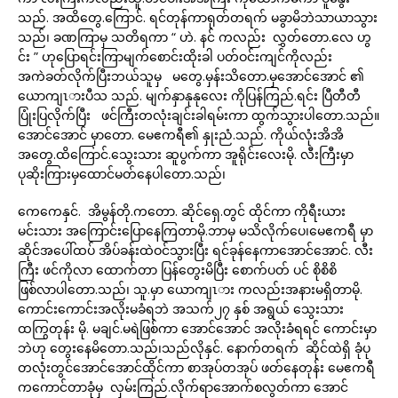
သည်. အထိတွေ.ကြောင်. ရင်တုန်ကာရုတ်တရက် မခွာမိဘဲသာယာသွား
သည်၊ ခဏကြာမှ သတိရကာ “ ဟဲ. နင် ကလည်း လွှတ်တော.လေ ဟွ
င်း ” ဟုပြောရင်းကြာမျက်စောင်းထိုးခါ ပတ်ဝင်းကျင်ကိုလည်း
အကဲခတ်လိုက်ပြီးဘယ်သူမှ မတွေ.မှန်းသိတော.မှအောင်အောင် ၏
ယောကျၤားပီသ သည်. မျက်နှာနုနုလေး ကိုပြန်ကြည်.ရင်း ပြီတီတီ
ပြုံးပြလိုက်ပြီး ဖင်ကြီးတလုံးချင်းခါရမ်းကာ ထွက်သွားပါတော.သည်။
အောင်အောင် မှာတော. မေဧကရီ၏ နှုးညံ.သည်. ကိုယ်လုံးအိအိ
အတွေ.ထိကြောင်.သွေးသား ဆူပွက်ကာ အူရိုင်းလေးမို. လီးကြီးမှာ
ပုဆိုးကြားမှထောင်မတ်နေပါတော.သည်၊
ကေကေနှင်. အိမွန်တို.ကတော. ဆိုင်ရှေ.တွင် ထိုင်ကာ ကိုရီးယား
မင်းသား အကြောင်းပြောနေကြတာမို.ဘာမှ မသိလိုက်ပေ၊မေဧကရီ မှာ
ဆိုင်အပေါ်ထပ် အိပ်ခန်းထဲဝင်သွားပြီး ရင်ခုန်နေကာအောင်အောင်. လီး
ကြီး ဖင်ကိုလာ ထောက်တာ ပြန်တွေးမိပြီး စောက်ပတ် ပင် စိုစိစိ
ဖြစ်လာပါတော.သည်၊ သူ.မှာ ယောကျၤား ကလည်းအနားမရှိတာမို.
ကောင်းကောင်းအလိုးမခံရဘဲ အသက်၂၇ နှစ် အရွယ် သွေးသား
ထကြွတုန်း မို. မချင်.မရဲဖြစ်ကာ အောင်အောင် အလိုးခံရရင် ကောင်းမှာ
ဘဲဟု တွေးနေမိတော.သည်၊သည်လိုနှင်. နောက်တရက် ဆိုင်ထဲရှိ ခုံပု
တလုံးတွင်အောင်အောင်ထိုင်ကာ စာအုပ်တအုပ် ဖတ်နေတုန်း မေဧကရီ
ကကောင်တာခုံမှ လှမ်းကြည်.လိုက်ရာအောက်စလွတ်ကာ အောင်