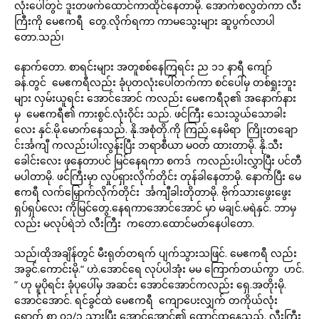
လုံးပေါ်တွင် ဒူးတဖက်ထောင်ကာထိုင်နေတာမို. အောက်စလွတ်ကာ လီး
ကြီးကို မေဧကရီ တွေ.လိုက်ရကာ ကာမသွေးများ ဆူပွက်လာပါ
တော.သည်၊
နောက်တော. စာရင်းများ အတူစစ်နေကြရင်း ည ၁၁ နာရီ ကျော်
ခန်.တွင် မေဧကရီလည်း ခုံပုတလုံးပေါ်တက်ကာ စင်ပေါ်မှ တစ်ရှုးဘူး
များ လှမ်းယူရင်း အောင်အောင် ကလည်း မေဧကရီ၃၏ အနောက်နား
မှ မေဧကရီ၏ ကားစွင်.လုံးဝိုင်း သည်. ဖင်ကြီး သေးသွယ်သောခါး
လေး နှင်.မို.မောက်နေသည်. နို.အစုံတို.ကို ကြည်.နေမိရာ ကြိုးတချော
င်းင်္အကျီ ကလည်းပါးလွန်းပြီး ဘရာစီယာ မဝတ် ထားတာမို. နို.သီး
ခေါင်းလေး ဖုနေတာပင် မြင်နေရကာ စကဒ် ကလည်းပါးလွှာပြီး ပင်တီ
မပါတာမို. ဖင်ကြီးမှာ လှုပ်ရှားလိုက်တိုင်း တုန်ခါနေတာမို. နောက်ပြီး မေ
ဧကရီ လက်မြှောက်လိုက်တိုင်း င်္အကျီခါးတိုတာမို. ဗိုက်သားဖွေးဖွေး
ရှပ်ရှပ်လေး ကိုမြင်တွေ.နေရကာအောင်အောင် မှာ မချင်.မရဲနှင်. ဘာမှ
လည်း မလုပ်ရဲဘဲ လီးကြီး ကတော.ထောင်မတ်နေပါတော.
သည်၊ထိုအချိန်တွင် မီးရုတ်တရက် ပျက်သွားသဖြင်. မေဧကရီ လည်း
အခွင်.ကောင်းမို.“ ဟဲ.အောင်ရေ လုပ်ပါအုံး မမ ကြောက်တယ်ကွာ ဟင်.
” ဟု မူပိုရင်း ခုံပုပေါ်မှ အဆင်း အောင်အောင်ကလည်း ရှေ.အတိုးမို.
အောင်အောင်. ရင်ခွင်ထဲ မေဧကရီ ကျောပေးလျှက် တကိုယ်လုံး
ရောက် စာ ၀၁/၃ သွားပြီး အောင်အောင်၏ ထောင်ထနေသည်. လီးကြီး