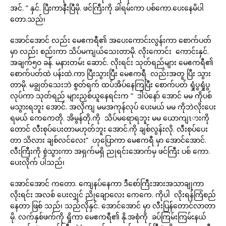
အင်. ” နှင်. ပြီးကာနီးပြီမို. ဖင်ကြီးကို ခါရမ်းကာ ပစ်ကော.ပေးနေမိပါ
တော.သည်၊
အောင်အောင် လည်း မေဧကရီ၏ အပေးကောင်းလွန်းကာ စောက်ပတ်
မှာ လည်း စည်းကာ သိပ်မကျယ်သေးတာမို. လိုးကောင်း ကောင်းနှင်.
အချက်၅၀ ခန်. မနားတမ်း ဆောင်. လိုးရင်း သုတ်ရည်များ မေဧကရီ၏
စောက်ပတ်ထဲ ပန်းထဲ.ကာ ပြီးသွားပြီး မေဧကရီ လည်းအတူ ပြီး သွား
တာမို. မချွတ်သေးဘဲ စွတ်ရက် ထပ်အိပ်နေကြပြီး စောက်ပတ် ရှုံပွရှုံပွ
လုပ်ကာ သုတ်ရည် များညှစ်ယူနေရင်းက “ ဒါပဲနော် အောင် မမ ကိုပစ်
မသွားရဘူး အောင်. အလိုကျ မမအကုန်လုပ် ပေးမယ် မမ ကိုဘဲလိုးပေး
ရမယ် ကေကေတို. အိမွန်တို.ကို သိပ်မရောရဘူး မမ ယောကျၤားကို
တောင် လီးစုပ်ပေးတာမဟုတ်ဘူး အောင်.ကို ချစ်လွန်းလို. လီးစုပ်ပေး
တာ သိလား ချစ်လင်လေး” ဟုပြောကာ မေဧကရီ မှာ အောင်အောင်.
လီးကြီးကို စွဲသွားကာ အရှက်မရှိ ညုရင်းအောက်မှ ဖင်ကြီး ပစ် ကော.
ပေးလိုက် ပါသည်၊
အောင်အောင် ကတော. ကျေနပ်နေကာ ဒီစော်ကြီးအားအသာချုကာ
လိုးရင်း အလစ် ပေးလျှင် ညိုချောလေး ကေကေ. ကိုပါ လိုးရန်ကြံစည်
နေတာ ဖြစ် သည်၊ သည်လိုနှင်. အောင်အောင် မှာ လီးပြန်တောင်လာတာ
မို. လက်နှစ်ဖက်ကို ရှိုကာ မေဧကရီ၏ နို.အစုံကို ခပ်ကြမ်းကြမ်းနယ်