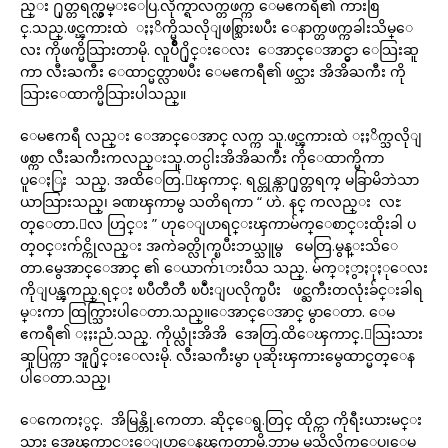
ည္း ႐ုတ္တရက္လွမ္းေပြ.လိုက္ရာလက္တဖက္က ေမဧကရီ၏ ကားစြ
င္.သည္.ဖင္ၾကားထဲ ႏႈိက္မိသလိုျဖစ္သြားၿပီး ေနာက္တဖက္ကခါးသိမ္ေ
လး ကိုဖက္မိသြားတာမို. လူပ်ိဳ႐ိုင္းေလး ေအာင္ေအာင္မွာ ေသြးဆူ
ကာ လီးႀကီး ေထာင္မတ္လာၿပီး ေမဧကရီ၏ ဖင္သား အိအိႀကီး ကို
သြားေထာက္မိသြားပါသည္။
ေမဧကရီ လည္း ေအာင္ေအာင္ လက္က သူ.ဖင္ၾကားထဲ ႏႈိက္သလိုျ
ဖစ္ကာ လီးႀကီးကလည္းသူ.တင္ပါးအိအိႀကီး ကိုေထာက္မိကာ
ပူေႏြး သည္. အထိေတြ.ေၾကာင္. ရင္တုန္ကာ႐ုတ္တရက္ မခြာမိဘဲသာ
ယာသြားသည္၊ ခဏၾကာမွ သတိရကာ “ ဟဲ. နင္ ကလည္း လႊ
တ္ေတာ.ေလ ဟြင္း ” ဟုေျပာရင္းၾကာမ်က္ေစာင္းထိုးခါ ပ
တ္ဝင္းက်င္ကိုလည္း အကဲခတ္လိုက္ၿပီးဘယ္သူမွ မေတြ.မွန္းသိေ
တာ.မွေအာင္ေအာင္ ၏ ေယာက်ၤားပီသ သည္. မ်က္ႏွာႏုႏုေလး
ကိုျပန္ၾကည္.ရင္း ၿပီတီတီ ၿပဳံးျပလိုက္ၿပီး ဖင္ႀကီးတလုံးခ်င္းခါရ
မ္းကာ ထြက္သြားပါေတာ.သည္။ေအာင္ေအာင္ မွာေတာ. ေမ
ဧကရီ၏ ႏႈးညံ.သည္. ကိုယ္လုံးအိအိ အေတြ.ထိေၾကာင္.ေသြးသား
ဆူပြက္ကာ အူ႐ိုင္းေလးမို. လီးႀကီးမွာ ပုဆိုးၾကားမွေထာင္မတ္ေန
ပါေတာ.သည္၊
ေကေကႏွင္. အိမြန္တို.ကေတာ. ဆိုင္ေရွ.တြင္ ထိုင္ကာ ကိုရီးယားမင္း
သား အေၾကာင္းေျပာေနၾကတာမို.ဘာမွ မသိလိုက္ေပ၊ေမ