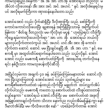
ကာမသုခပြည်.ဝနေကာ “ အိ. အိ. အာ. ဟာ.အို. အောင်ရယ် တညလုံး မ
အိပ်ဘဲ လိုးပေးနော် အီး အား အင်. အင်. အဟင်. ” နှင်. အလိုးခံနေရင်းမှ
ပင် အလိုရမက်ကြီးကာ ဏှာထန်နေပါတော.သည်၊
အောင်အောင် လည်း ပိုက်ဆံရှိပြီး ဒီလိုဏှာကြီး သည်. စော်ကြီးကို
ကောင်းကောင်းလိုးပေးပြီး ချုစားရန် အကြံရှိပြီးသားမို. အကြိုက်ပင်
ဖြစ်ကာ “ စိတ်ချ ဒီတညလုံး မမ ကိုလိုးမှာ မပူနဲ. ” ဟုပြောရင်း လီးကြီး
ကိုမွှေ.ရမ်းကာလိုးပေးလိုက်ရာ “ အာ. ဟာ. အို. အောင်ရယ် ဘယ်လို
များလုပ်လိုက်တာလဲကွယ် အင်. အဟင်. ဟင်.အီး အား အို ကောင်း
လိုက်တာ ဆောင်. ဆောင်. မမ ပြီးချင်နေပြီ အိ. အိ. အာ. ဟာ. ” နှင်. မေ
ဧကရီ မှာ အထွတ်ထိပ်ရောက်နေပါတော.သည်၊ သည်လိုနှင်. အောင်
အောင် လည်း မေဧကရီ စောက်ပတ်ကြီးကို အားရပါးရ တက်လိုးနေ
ရင်း နှစ်ဦးသား ကာမသုခပန်းတိုင်ဆီသို.
အပြိုင်လှမ်းကာ အချက် ၄၀ ခန်. ခပ်ကြမ်းကြမ်းမနားတမ်း ဆောင်.လိုး
ကာ ပြီးသွားကြတာမို. အောင်အောင် လည်း သုတ်ရည်များ မေ
ဧကရီ၏စောက်ပတ်ထဲ ပန်းထည်.လိုက်ပြီး မချွတ်ဘဲ ထပ်လျှက်အိပ်
လိုက်ပါသည်၊ မေဧကရီ ကတော.သူ.စောက်ပတ်ထဲ လီးစွပ်ထားတာမို.
ပျော်နေကာ “ အောင်ရယ် အောင်.လီးကြီး မမ စောက်ပတ်ထဲ အခုလို
အမြဲစွပ်ထားချင်လိုက်တာ သိလား နောက်ည လည်းအိမ်မပြန်နဲ.ကွာ နော်
ဒီမှာဘဲအိပ်ပြီး မမ ကိုလိုးပေးအုံး နော် “ ဟုပြောလိုက်တာမို. အောင်