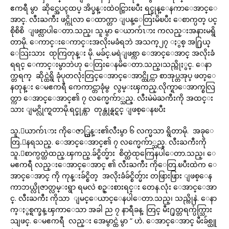
ဧကရီ မွာ ဆိုင္အေပၚထပ္ အိပ္ခန္းထဲဝင္သြားၿပီး ရင္ခုန္ေနကာေအာင္ေ
အာင္. လီးႀကီး ဖင္ကိုလာ ေထာက္တာ ျပန္ေတြးမိၿပီး ေစာက္ပတ္ ပင္
စိုစိစိ ျဖစ္လာပါေတာ.သည္၊ သူ.မွာ ေယာက်ၤား ကလည္းအနားမရွိ
တာမို. ေကာင္းေကာင္းအလိုးမခံရဘဲ အသက္၂၇ ႏွစ္ အ႐ြယ္
ေသြးသား ထႂကြတုန္း မို. မခ်င္.မရဲျဖစ္ကာ ေအာင္ေအာင္ အလိုးခံ
ရရင္ ေကာင္းမွာဘဲဟု ေတြးေနမိေတာ.သည္၊သည္လိုႏွင္. ေနာ
က္တရက္ ဆိုင္ထဲရွိ ခုံပုတလုံးတြင္ေအာင္ေအာင္ထိုင္ကာ စာအုပ္တအုပ္ ဖတ္ေ
နတုန္း ေမဧကရီ ကေကာင္တာခုံမွ လွမ္းၾကည္.လိုက္ရာေအာက္စလြ
တ္ကာ ေအာင္ေအာင္၏ ၇ လက္မေက်ာ္သည္. လီးမဲမဲႀကီးကို အထင္း
သား ျမင္လိုက္ရတာမို.ရင္ခုန္ကာ တုန္တုန္ရင္ရင္ ျဖစ္ေနၿပီး
သူ.ေယာက်ၤား ကိုေဇာ္ထြန္း၏လီးမွာ ၆ လက္မသာ ရွိတာမို. အခုေ
တြ.ေနရသည္. ေအာင္ေအာင္၏ ၇ လက္မေက်ာ္သည္. လီးႀကီးကို
သူ.ေစာက္ပတ္ထဲထည္.ၾကည္.ခ်င္စိတ္မ်ား စိတ္ထဲထႂကြေနပါေတာ.သည္၊ ေ
မဧကရီ လည္းေအာင္ေအာင္ ၏ လီးႀကီး ကိုေတြ.ၿပီးထဲက ေ
အာင္ေအာင္ ကို ကုန္းခ်င္စိတ္ အလိုးခံခ်င္စိတ္မ်ား တဖြားဖြား ျဖစ္ေန
ကာဘယ္လိုဇာတ္လမ္းရွာ ရမလဲ စဥ္းစားရင္း တေန.လုံး ေအာင္ေအာ
င္. လီးႀကီး ကိုသာ ျမင္ေယာင္ေနပါေတာ.သည္၊ သည္လိုနဲ. ေနာ
က္ႏွစ္ရက္ခန္.ၾကာေသာ အခါ ည ၇ နာရီခန္. တြင္ မီး႐ုတ္တရက္ပ်က္သြား
သျဖင္. ေမဧကရီ လည္း အေမွာင္ထဲ မွာ “ ဟဲ. ေအာင္ေအာင္ မီးခ်စ္ယူ