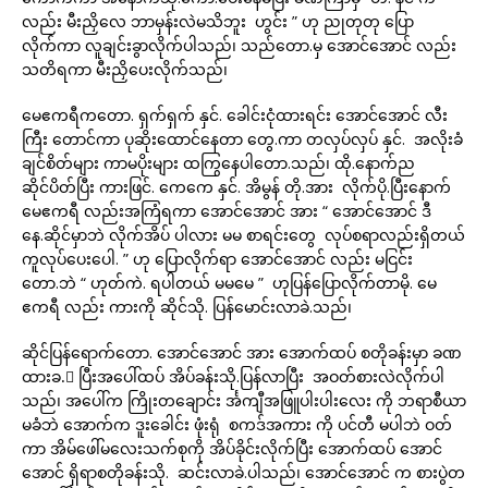
လည်း မီးညှိလေ ဘာမှန်းလဲမသိဘူး ဟွင်း ” ဟု ညုတုတု ပြော
လိုက်ကာ လူချင်းခွာလိုက်ပါသည်၊ သည်တော.မှ အောင်အောင် လည်း
သတိရကာ မီးညှိပေးလိုက်သည်၊
မေဧကရီကတော. ရှက်ရှက် နှင်. ခေါင်းငုံထားရင်း အောင်အောင် လီး
ကြီး တောင်ကာ ပုဆိုးထောင်နေတာ တွေ.ကာ တလှပ်လှပ် နှင်. အလိုးခံ
ချင်စိတ်များ ကာမပိုးများ ထကြွနေပါတော.သည်၊ ထို.နောက်ည
ဆိုင်ပိတ်ပြီး ကားဖြင်. ကေကေ နှင်. အိမွန် တို.အား လိုက်ပို.ပြီးနောက်
မေဧကရီ လည်းအကြံရကာ အောင်အောင် အား “ အောင်အောင် ဒီ
နေ.ဆိုင်မှာဘဲ လိုက်အိပ် ပါလား မမ စာရင်းတွေ လုပ်စရာလည်းရှိတယ်
ကူလုပ်ပေးပေါ. ” ဟု ပြောလိုက်ရာ အောင်အောင် လည်း မငြင်း
တော.ဘဲ “ ဟုတ်ကဲ. ရပါတယ် မမမေ ” ဟုပြန်ပြောလိုက်တာမို. မေ
ဧကရီ လည်း ကားကို ဆိုင်သို. ပြန်မောင်းလာခဲ.သည်၊
ဆိုင်ပြန်ရောက်တော. အောင်အောင် အား အောက်ထပ် စတိုခန်းမှာ ခဏ
ထားခ.ဲ ပြီးအပေါ်ထပ် အိပ်ခန်းသို.ပြန်လာပြီး အဝတ်စားလဲလိုက်ပါ
သည်၊ အပေါ်က ကြိုးတချောင်း င်္အကျီအဖြူပါးပါးလေး ကို ဘရာစီယာ
မခံဘဲ အောက်က ဒူးခေါင်း ဖုံးရုံ စကဒ်အကား ကို ပင်တီ မပါဘဲ ဝတ်
ကာ အိမ်ဖေါ်မလေးသက်စုကို အိပ်ခိုင်းလိုက်ပြီး အောက်ထပ် အောင်
အောင် ရှိရာစတိုခန်းသို. ဆင်းလာခဲ.ပါသည်၊ အောင်အောင် က စားပွဲတ