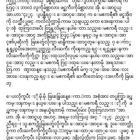
ကိုင္လို.ေကာင္းတယ္ ခ်စ္စရာႀကီး ” ဟုေျပာလိုက္ရာေမဧကရီ က “
ဟြင္း ဘာလဲ လူကိုခ်စ္တာလား ဖင္ႀကီးကိုခ်စ္တာလား အို. ေအာင္ရယ္
အာ.ဟာ.”၄ႏွင္. ျပန္ညဳရင္း ေအာင္ေအာင္ က ေမဧကရီ၏ ဖင္စအို၀
ကို လက္ညိဳးျဖင္. ကလိလိုက္တာမို.ကာမ သုချပည္.ဝကာ အေၾကာေပါ
င္းစုံ ထႂကြလာၿပီး တြန္.လိမ္ေနပါေတာ.သည္၊ေမဧကရီ လည္း
ေအာင္ေအာင္ အကိုင္တြယ္တြင္ လြင္.ေမွ်ာေနရင္းမွ ေအာင္ေအာ
င္၏ပုဆိုးကို ခြၽတ္ခ်လိုက္ရာ မာန္ဖီကာေထာင္မတ္ေနသည္. ၇ ေက်ာ္ခ
န္.ရွည္ၿပီးအေတာ္တုတ္သည္.လီးႀကီး ကိုၾကည္.ရင္း ရင္တုန္ေနကာ
လီးႀကီးကိုကိုင္ကာ ဂြင္းထုသလိုလုပ္ေပးေနပါေတာ.သည္၊ေအာ
င္ေအာင္ လည္း ေမဧကရီ ဂြင္းထုေပးေနတာမို. အရသာေ
တြ.ကာ ဏွာထန္ေနသည္.ေမဧကရီ၏ မ်က္ႏွာေခ်ာေခ်ာေလး
အားေငးၾကည္.ရင္း ေမဧကရီ၏ ႀကိဳးတေခ်ာင္းအၤက်ီကို ခြၽ
တ္
ေပးလိုက္ၿပီး ႏို.မို.မို. ခြၽန္ခြၽန္ေကာ.ေကာ. အစုံအား တပ္မက္စြာ ခပ္ၾ
ကမ္းၾကမ္း နယ္ေပးေန ပါသည္၊ ေမဧကရီ လည္း ႏို.ကို ခ
ပ္ၾကမ္းၾကမ္း အနယ္ခံရတာမို. ကာမပိုးမ်ား ပိုထႂကြလာကာ “အာ.
ဟာ. အို. ေအာင္ရယ္ အဟင္. အရမ္းဘဲကြယ္ အင္. ” ႏွင္. ညည္း
ညဳရင္း သူ.စကဒ္ကိုခြၽတ္ခ်လိုက္ၿပီး ေအာင္ေအာင္ေရွ. ဒူးေထာက္ထို
င္ခ်ကာ လီးႀကီးကိုကိုင္ၿပီးသူ.ႏႈတ္ခမ္းေထာ္ေထာ္ေလး ျဖင္. စု
ပ္ငုံေပးလိုက္ၿပီး လွ်ာဖ်ားေလးျဖင္. ဒစ္ကိုလွ်က္လိုက္ သြားျဖင္. ဒစ္ကိုအ