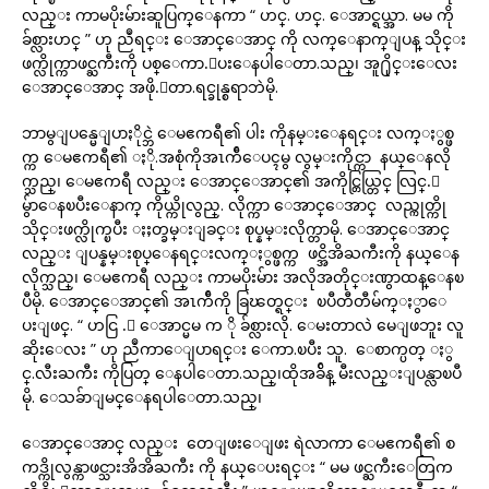
လည္း ကာမပိုးမ်ားဆူပြက္ေနကာ “ ဟင္. ဟင္. ေအာင္ရယ္အာ. မမ ကို
ခ်စ္လားဟင္ ” ဟု ညဳရင္း ေအာင္ေအာင္ ကို လက္ေနာက္ျပန္ သိုင္း
ဖက္လိုက္ကာဖင္ႀကီးကို ပစ္ေကာ.ေပးေနပါေတာ.သည္၊ အူ႐ိုင္းေလး
ေအာင္ေအာင္ အဖို.ေတာ.ရင္ခုန္စရာဘဲမို.
ဘာမွျပန္မေျပာႏိုင္ဘဲ ေမဧကရီ၏ ပါး ကိုနမ္းေနရင္း လက္ႏွစ္ဖ
က္က ေမဧကရီ၏ ႏို.အစုံကိုအၤက်ီေပၚမွ လွမ္းကိုင္ကာ နယ္ေနလို
က္သည္၊ ေမဧကရီ လည္း ေအာင္ေအာင္၏ အကိုင္တြယ္တြင္ လြင္.ေ
မွ်ာေနၿပီးေနာက္ ကိုယ္ကိုလွည္. လိုက္ကာ ေအာင္ေအာင္ လည္ကုတ္ကို
သိုင္းဖက္လိုက္ၿပီး ႏႈတ္ခမ္းျခင္း စုပ္နမ္းလိုက္တာမို. ေအာင္ေအာင္
လည္း ျပန္နမ္းစုပ္ေနရင္းလက္ႏွစ္ဖက္က ဖင္အိအိႀကီးကို နယ္ေန
လိုက္သည္၊ ေမဧကရီ လည္း ကာမပိုးမ်ား အလိုအတိုင္းဏွာထန္ေနၿ
ပီမို. ေအာင္ေအာင္၏ အၤက်ီကို ခြၽတ္ရင္း ၿပီတီတီမ်က္ႏွာေ
ပးျဖင္. “ ဟငြ .္ ေအာင္မမ က ို ခ်စ္လားလို. ေမးတာလဲ မေျဖဘူး လူ
ဆိုးေလး ” ဟု ညဳကာေျပာရင္း ေကာ.ၿပီး သူ. ေစာက္ပတ္ ႏွ
င္.လီးႀကီး ကိုပြတ္ ေနပါေတာ.သည္၊ထိုအခ်ိန္ မီးလည္းျပန္လာၿပီ
မို. ေသခ်ာျမင္ေနရပါေတာ.သည္၊
ေအာင္ေအာင္ လည္း တေျဖးေျဖး ရဲလာကာ ေမဧကရီ၏ စ
ကဒ္ကိုလွန္ကာဖင္သားအိအိႀကီး ကို နယ္ေပးရင္း “ မမ ဖင္ႀကီးေတြက