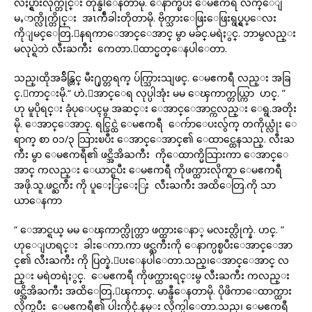
လႈပ္ရွားလိုက္တိုင္း တုန္ခါေနတာမို. ေနာက္ၿပီး ေမဧကရီ လက္ေျ
မႇာက္လိုက္တိုင္း အၤက်ီခါးတိုတာမို. ဗိုက္သားေဖြးေဖြးရွပ္ရွပ္ေလး
ကိုျမင္ေတြ.ေနရကာေအာင္ေအာင္ မွာ မခ်င္.မရဲႏွင္. ဘာမွလည္း
မလုပ္ရဲဘဲ လီးႀကီး ကေတာ.ေထာင္မတ္ေနပါေတာ.
သည္၊ထိုအခ်ိန္တြင္ မီး႐ုတ္တရက္ ပ်က္သြားသျဖင္. ေမဧကရီ လည္း အခြ
င္.ေကာင္းမို.“ ဟဲ.ေအာင္ေရ လုပ္ပါအုံး မမ ေၾကာက္တယ္ကြာ ဟင္. ”
ဟု မူပိုရင္း ခုံပုေပၚမွ အဆင္း ေအာင္ေအာင္ကလည္း ေရွ.အတိုး
မို. ေအာင္ေအာင္. ရင္ခြင္ထဲ ေမဧကရီ ေက်ာေပးလွ်က္ တကိုယ္လုံး ေ
ရာက္ စာ ၀၁/၃ သြားၿပီး ေအာင္ေအာင္၏ ေထာင္ထေနသည္. လီးႀ
ကီး မွာ ေမဧကရီ၏ ဖင္အိအိႀကီး ကိုေထာက္မိသြားကာ ေအာင္ေ
အာင္ ကလည္း ေယာင္ၿပီး ေမဧကရီ ကိုဖက္ထားလိုက္ရာ ေမဧကရီ
အဖို.သူ.ဖင္ႀကီး ကို ပူေႏြးေႏြး လီးႀကီး အထိေတြ.ကို သာ
ယာေနကာ
“ ေအာင္ရယ္ မမ ေၾကာက္လိုက္တာ ဖက္ထားေနာ္ မလႊတ္လိုက္နဲ. ဟင္. ”
ဟုေျပာရင္း ခါးေကာ.ကာ ဖင္ႀကီးကို ေနာက္ပစ္ၿပီးေအာင္ေအာ
င္၏ လီးႀကီး ကို ပြတ္နဲ.ေပးေနပါေတာ.သည္၊ေအာင္ေအာင္ လ
ည္း မရဲတရဲႏွင္. ေမဧကရီ ကိုဖက္ထားရင္းမွ လီးႀကီး ကလည္း
ဖင္အိအိႀကီး အထိေတြ.ေၾကာင္. မာန္ဖီေနတာမို. ပိုဖိကာေထာက္ထား
လိုက္ၿပီး ေမဧကရီ၏ ပါးကိုငုံ.နမ္း လိုက္ပါေတာ.သည္၊ ေမဧကရီ