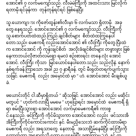
အောင်၏ ၇ လက်မကျော်သည်. လီးမဲမဲကြီးကို အထင်းသား မြင်လိုက်
ရတာမို.ရင်ခုန်ကာ တုန်တုန်ရင်ရင် ဖြစ်နေပြီး
သူ.ယောကျၤား ကိုဇော်ထွန်း၏လီးမှာ ၆ လက်မသာ ရှိတာမို. အခု
တွေ.နေရသည်. အောင်အောင်၏ ၇ လက်မကျော်သည်. လီးကြီးကို
သူ.စောက်ပတ်ထဲထည်.ကြည်.ချင်စိတ်များ စိတ်ထဲထကြွနေပါ
တော.သည်၊ မေဧကရီ လည်းအောင်အောင် ၏ လီးကြီး ကိုတွေ.ပြီးထဲ
က အောင်အောင် ကို ကုန်းချင်စိတ် အလိုးခံချင်စိတ်များ တဖွားဖွား ဖြစ်
နေကာဘယ်လိုဇာတ်လမ်းရှာ ရမလဲ စဉ်းစားရင်း တနေ.လုံး အောင်
အောင်. လီးကြီး ကိုသာ မြင်ယောင်နေပါတော.သည်၊ သည်လိုနဲ. နောက်
နှစ်ရက်ခန်.ကြာသော အခါ ည ၇ နာရီခန်. တွင် မီးရုတ်တရက်ပျက်သွား
သဖြင်. မေဧကရီ လည်း အမှောင်ထဲ မှာ “ ဟဲ. အောင်အောင် မီးချစ်ယူ
ခဲ.
ဖယောင်းတိုင် ငါ.ဆီမှာရှိတယ် ” ဆိုသဖြင်. အောင်အောင် လည်း မဆိုင်း
မတွပင် “ ဟုတ်ကဲ.လာပြီ မမမေ ” ဟုပြောရင်း အမှောင်ထဲ မေဧကရီ ရှိ
ရာ စမ်းပြီးသွားရာ အောင်အောင် လက်မှာမေဧကရီ၏ ကားစွ
င်.နေသည်. ဖင်ကြီးကို ကိုင်မိသွားကာ အောင်အောင် လည်း ဖင်သားအိ
အိကြီးကိုကိုင်ကောင်းကောင်း နှင်. မီးမညှိသေးဘဲ ဆက်ကိုင်ထားမိရာ
မေဧကရီ လည်း အရသာတွေ. နေတာမို. အသာငြိမ်နေမိပြီး ဖင်ကြီးကို
ကောက်ကာ အနောက်သို.ကော.ပေးနေမိပြီး ခဏကြာမှ “ဟဲ. နင် က