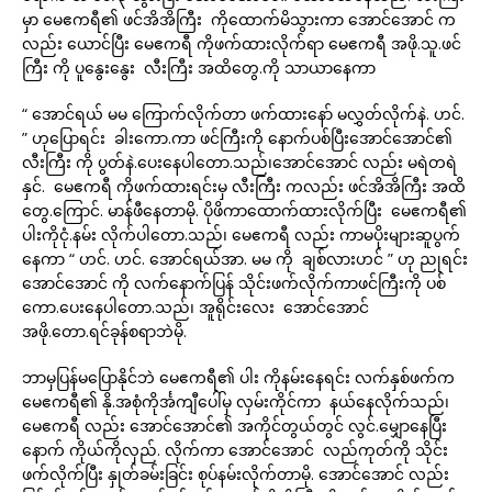
မှာ မေဧကရီ၏ ဖင်အိအိကြီး ကိုထောက်မိသွားကာ အောင်အောင် က
လည်း ယောင်ပြီး မေဧကရီ ကိုဖက်ထားလိုက်ရာ မေဧကရီ အဖို.သူ.ဖင်
ကြီး ကို ပူနွေးနွေး လီးကြီး အထိတွေ.ကို သာယာနေကာ
“ အောင်ရယ် မမ ကြောက်လိုက်တာ ဖက်ထားနော် မလွှတ်လိုက်နဲ. ဟင်.
” ဟုပြောရင်း ခါးကော.ကာ ဖင်ကြီးကို နောက်ပစ်ပြီးအောင်အောင်၏
လီးကြီး ကို ပွတ်နဲ.ပေးနေပါတော.သည်၊အောင်အောင် လည်း မရဲတရဲ
နှင်. မေဧကရီ ကိုဖက်ထားရင်းမှ လီးကြီး ကလည်း ဖင်အိအိကြီး အထိ
တွေ.ကြောင်. မာန်ဖီနေတာမို. ပိုဖိကာထောက်ထားလိုက်ပြီး မေဧကရီ၏
ပါးကိုငုံ.နမ်း လိုက်ပါတော.သည်၊ မေဧကရီ လည်း ကာမပိုးများဆူပွက်
နေကာ “ ဟင်. ဟင်. အောင်ရယ်အာ. မမ ကို ချစ်လားဟင် ” ဟု ညုရင်း
အောင်အောင် ကို လက်နောက်ပြန် သိုင်းဖက်လိုက်ကာဖင်ကြီးကို ပစ်
ကော.ပေးနေပါတော.သည်၊ အူရိုင်းလေး အောင်အောင်
အဖို.တော.ရင်ခုန်စရာဘဲမို.
ဘာမှပြန်မပြောနိုင်ဘဲ မေဧကရီ၏ ပါး ကိုနမ်းနေရင်း လက်နှစ်ဖက်က
မေဧကရီ၏ နို.အစုံကိုင်္အကျီပေါ်မှ လှမ်းကိုင်ကာ နယ်နေလိုက်သည်၊
မေဧကရီ လည်း အောင်အောင်၏ အကိုင်တွယ်တွင် လွင်.မျှောနေပြီး
နောက် ကိုယ်ကိုလှည်. လိုက်ကာ အောင်အောင် လည်ကုတ်ကို သိုင်း
ဖက်လိုက်ပြီး နှုတ်ခမ်းခြင်း စုပ်နမ်းလိုက်တာမို. အောင်အောင် လည်း