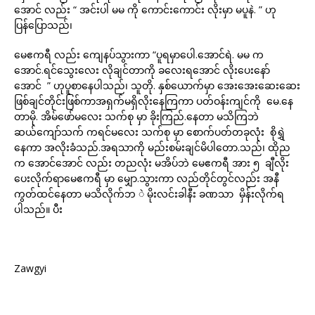
အောင် လည်း “ အင်းပါ မမ ကို ကောင်းကောင်း လိုးမှာ မပူနဲ. ” ဟု
ပြန်ပြောသည်၊
မေဧကရီ လည်း ကျေနပ်သွားကာ “ပူရမှာပေါ.အောင်ရဲ. မမ က
အောင်.ရင်သွေးလေး လိုချင်တာကို ခလေးရအောင် လိုးပေးနော်
အောင် ” ဟုပူစာနေပါသည်၊ သူတို. နှစ်ယောက်မှာ အေးအေးဆေးဆေး
ဖြစ်ချင်တိုင်းဖြစ်ကာအရှက်မရှိလိုးနေကြကာ ပတ်ဝန်းကျင်ကို မေ.နေ
တာမို. အိမ်ဖော်မလေး သက်စု မှာ ခိုးကြည်.နေတာ မသိကြဘဲ
ဆယ်ကျော်သက် ကရင်မလေး သက်စု မှာ စောက်ပတ်တခုလုံး စိုရွှဲ
နေကာ အလိုးခံသည်.အရသာကို မည်းစမ်းချင်မိပါတော.သည်၊ ထိုည
က အောင်အောင် လည်း တညလုံး မအိပ်ဘဲ မေဧကရီ အား ၅ ချီလိုး
ပေးလိုက်ရာမေဧကရီ မှာ မျှော.သွားကာ လည်တိုင်တွင်လည်း အနီ
ကွတ်ထင်နေတာ မသိလိုက်ဘ ဲ မိုးလင်းခါနီး ခဏသာ မှိန်းလိုက်ရ
ပါသည်။ ပီး
Zawgyi