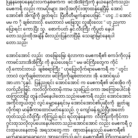
ပြန်နမ်းစုပ်နေရင်းလက်နှစ်ဖက်က ဖင်အိအိကြီးကို နယ်နေလိုက်သည်၊
မေဧကရီ လည်း ကာမပိုးများ အလိုအတိုင်းဏှာထန်နေပြီမို. အောင်
အောင်၏ င်္အကျီကို ချွတ်ရင်း ပြီတီတီမျက်နှာပေးဖြင်. “ ဟငွ .် အောင်
မမ က ို ချစ်လားလို. မေးတာလဲ မဖြေဘူး လူဆိုးလေး ” ဟု ညုကာ
ပြောရင်း ကော.ပြီး သူ. စောက်ပတ် နှင်.လီးကြီး ကိုပွတ် နေပါ
တော.သည်၊ထိုအချိန် မီးလည်းပြန်လာပြီမို. သေချာမြင်နေရပါ
တော.သည်၊
အောင်အောင် လည်း တဖြေးဖြေး ရဲလာကာ မေဧကရီ၏ စကဒ်ကိုလှန်
ကာဖင်သားအိအိကြီး ကို နယ်ပေးရင်း “ မမ ဖင်ကြီးတွေက ကိုင်
လို.ကောင်းတယ် ချစ်စရာကြီး ” ဟုပြောလိုက်ရာမေဧကရီ က “ ဟွင်း
ဘာလဲ လူကိုချစ်တာလား ဖင်ကြီးကိုချစ်တာလား အို. အောင်ရယ်
အာ.ဟာ.”၄နှင်. ပြန်ညုရင်း အောင်အောင် က မေဧကရီ၏ ဖင်စအို၀ ကို
လက်ညိုးဖြင်. ကလိလိုက်တာမို.ကာမ သုခပြည်.ဝကာ အကြောပေါင်းစုံ
ထကြွလာပြီး တွန်.လိမ်နေပါတော.သည်၊မေဧကရီ လည်း အောင်အောင်
အကိုင်တွယ်တွင် လွင်.မျှောနေရင်းမှ အောင်အောင်၏ပုဆိုးကို ချွတ်ချ
လိုက်ရာ မာန်ဖီကာထောင်မတ်နေသည်. ၇ ကျော်ခန်.ရှည်ပြီးအတော်
တုတ်သည်.လီးကြီး ကိုကြည်.ရင်း ရင်တုန်နေကာ လီးကြီးကိုကိုင်ကာ
ဂွင်းထုသလိုလုပ်ပေးနေပါတော.သည်၊အောင်အောင် လည်း မေဧကရီ ဂွ
င်းထုပေးနေတာမို. အရသာတွေ.ကာ ဏှာထန်နေသည်.မေဧကရီ၏
မျက်နှာချောချောလေး အားငေးကြည်.ရင်း မေဧကရီ၏ ကြိုးတချောင်း