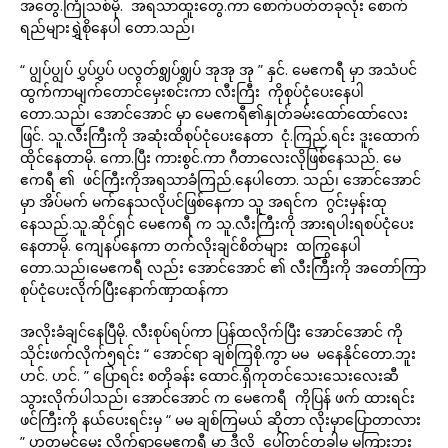
အတွေ.ကြုံသစ်မို. အရသာထူးတွေ.ကာ စောက်ပတ်တခုလုံး စောက်
ရည်များရွှဲစိုနေပါ တော.သည်၊
“ ပျွပ်ပျွပ် ပွှပ်ပွှပ် ပလွတ်ဈွပ်ဈွပ် အုအု အု ” နှင်. မေဧကရီ မှာ အသံပင်
ထွက်ကာမျက်တောင်မှေးစင်းကာ လီးကြီး ကိုစုပ်ငုံပေးနေပါ
တော.သည်၊ အောင်အောင် မှာ မေဧကရီ၏နှုတ်ခမ်းထော်ထော်လေး
ဖြင်. သူ.လီးကြီးကို အဆုံးထိစုပ်ငုံပေးနေတာ ငုံ.ကြည်.ရင်း ဒူးထောက်
ထိုင်နေတာမို. ကော.ပြီး ကားစွင်.ကာ ဂီတာလေးလိုဖြစ်နေသည်. မေ
ဧကရီ ၏ ဖင်ကြီးကိုအရသာခံကြည်.နေပါတော. သည်၊ အောင်အောင်
မှာ အိပ်မက် မက်နေသလိုပင်ဖြစ်နေကာ သူ အရင်က ဂွင်းမှန်းထု
နေသည်.သူ.ဆိုင်ရှင် မေဧကရီ က သူ.လီးကြီးကို အားရပါးရစပ်ငုံပေး
နေတာမို. ကျေနပ်နေကာ တက်လိုးချင်စိတ်များ ထကြွနေပါ
တော.သည်၊မေဧကရီ လည်း အောင်အောင် ၏ လီးကြီးကို အတော်ကြာ
စုပ်ငုံပေးလိုက်ပြီးနောက်ဏှာထန်ကာ
အလိုးခံချင်နေပြီမို. လီးစုပ်ရပ်ကာ ပြန်ထလိုက်ပြီး အောင်အောင် ကို
သိုင်းဖက်လိုက်၅ရင်း “ အောင်ရာ ချစ်ကြစို.ကွာ မမ မနေနိုင်တော.ဘူး
ဟင်. ဟင်. ” ပြောရင်း စတိုခန်း ထောင်.ရှိကုတင်သေးသေးလေးဆီ
သွားလိုက်ပါသည်၊ အောင်အောင် က မေဧကရီ ကိုပြန် ဖက် ထားရင်း
ဖင်ကြီးကို နယ်ပေးရင်းမှ “ မမ ချစ်ကြမယ် ဆိုတာ လိုးမှာပြောတာလား
” ဟုတမင်မေး လိုက်ရာမေဧကရီ မှာ ဒီလို ပေါ်တင်တခါမှ မကြားဘူး