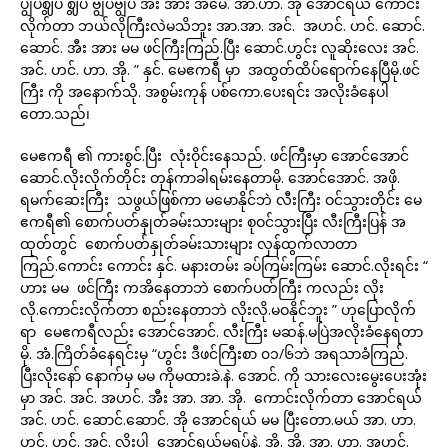
ပျွပ်ဈွပ် ဈွပ် ဗျွပ်ဗျွပ် အီး အား အမေ. အာ.ဟာ. အို အောင်ရယ် ကောင်း
လိုက်တာ ဘယ်လိုကြီးလဲမသိဘူး အာ.အာ. အင်. အဟင်. ဟင်. ဆောင်.
ဆောင်. အီး အား မမ ဖင်ကြီးကြည်.ပြီး ဆောင်.ဟွင်း လူဆိုးလေး အင်.
အင်. ဟင်. ဟာ. အို. ” နှင်. မေဧကရီ မှာ အထွတ်ထိပ်ရောက်နေပြီမို.ဖင်
ကြီး ကို အနောက်သို. အစွမ်းကုန် ပစ်ကော.ပေးရင်း အလိုးခံနေပါ
တော.သည်၊
မေဧကရီ ၏ ကားစွင်.ပြီး လုံးဝိုင်းနေသည်. ဖင်ကြီးမှာ အောင်အောင်
ဆောင်.လိုးလိုက်တိုင်း တုန်ကာခါရမ်းနေတာမို. အောင်အောင်. အဖို.
ရမက်ဆေးကြီး သဖွယ်ဖြစ်ကာ မမောနိုင်ဘဲ လီးကြီး ဝင်သွားတိုင်း မေ
ဧကရီ၏ စောက်ပတ်နှုတ်ခမ်းသားများ စုဝင်သွားပြီး လီးကြီးပြန် အ
ထုတ်တွင် စောက်ပတ်နှုတ်ခမ်းသားများ လှန်ထွက်လာတာ
ကြည်.ကောင်း ကောင်း နှင်. မနားတမ်း ခပ်ကြမ်းကြမ်း ဆောင်.လိုးရင်း “
ဟား မမ ဖင်ကြီး ကအိနေတာဘဲ စောက်ပတ်ကြီး ကလည်း လိုး
လို.ကောင်းလိုက်တာ စည်းနေတာဘဲ လိုးလို.မဝနိုင်ဘူး ” ဟုပြောလိုက်
ရာ မေဧကရီလည်း အောင်အောင်. လီးကြီး မဆန်.မပြဲအလိုးခံနေရတာ
မို. အံ.ကြိတ်ခံနေရင်းမှ “ဟွင်း ဒီဖင်ကြီးစာ ၀၁/၆ဘဲ အရသာခံကြည်.
ပြီးလိုးနော် နောက်မှ မမ ကိုမထားခဲ.နဲ. အောင်. ကို သားလေးမွေးပေးအုံး
မှာ အင်. အင်. အဟင်. အီး အာ. အာ. အို. ကောင်းလိုက်တာ အောင်ရယ်
အင်. ဟင်. ဆောင်.ဆောင်. အို အောင်ရယ် မမ ပြီးတော.မယ် အာ. ဟာ.
ဟင်. ဟင်. အင်. လိုးပါ အောင်ရယ်မရပ်နဲ. အိ. အိ. အာ. ဟာ. အဟင်.