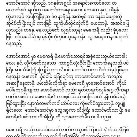
အောင်အောင် ဆိုသည်. ၁၈နှစ်အရွယ် အရောင်းကောင်လေး တ
ယောက်နှင်. ရွယ်တူ အရောင်းစာရေးမလေး ကေကေ နှင်. အိမွန်
တို.အလုပ် လုပ်ကြပြီး ည ၁၀ နာရီခန်.အထိဖွင်.ကာ ဝန်ထမ်းများကို
ဆိုင်ပိတ်ပြီးလျှင် ကားဖြင်. သူကိုယ်တိုင်လိုက်ပို. ပေးတာမို. အဆင်ပြေ
လှသည်။ တနေ. နေ.လည်ဖက် လူရှင်းတုန်း မေဧကရီ လည်း ခုံပုလေး
ဖြင်. စင်အပေါ်ဆုံးမှ မုန်.ပုံးကိုလှမ်းယူနေတုန်း သူ.အနောက်နားရောက်
နေသည်.
အောင်အောင် မှာ မေဧကရီ မို.မောက်သောရင်အစုံသေးသွယ်သောခါး
လေး နှင်. လိုက်ဖက်လှသော ကားစွင်.လုံးဝိုင်းပြီး ကောက်နေသည်.ဖင်
ကြီးအားသိမ်းကြုံးကြည်.ကာ လီးပင် တောင်လာကာ စိတ်ထဲမှ ပြစ်မှား
နေတုန်း မေဧကရီ ခုံပေါ်မှ ခြေချော်ကျကာအောင်အောင် ကလည်း
အနားရှိနေတာမို. ဖမ်းထိမ်းလိုက်ရာ မေဧကရီ မှာအောင်အောင် ကိုယ်
ပေါ်ကျောမှီကျကာ အောင်အောင် လည်း ရုတ်တရက်လှမ်းပွေ.လိုက်ရာ
လက်တဖက်က မေဧကရီ၏ ကားစွင်.သည်.ဖင်ကြားထဲ နှိုက်မိသလို
ဖြစ်သွားပြီး နောက်တဖက်ကခါးသိမ်လေး ကိုဖက်မိသွားတာမို. လူပျို
ရိုင်းလေး အောင်အောင်မှာ သွေးဆူကာ လီးကြီး ထောင်မတ်လာပြီး မေ
ဧကရီ၏ ဖင်သား အိအိကြီး ကို သွားထောက်မိသွားပါသည်။
မေဧကရီ လည်း အောင်အောင် လက်က သူ.ဖင်ကြားထဲ နှိုက်သလိုဖြစ်
ကာ လီးကြီးကလည်းသူ.တင်ပါးအိအိကြီး ကိုထောက်မိကာ ပူနွေး