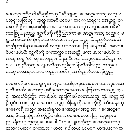
ခဲ.
ဖေယာင္းတိုင္ ငါ.ဆီမွာရွိတယ္ ” ဆိုသျဖင္. ေအာင္ေအာင္ လည္း
မဆိုင္းမတြပင္ “ ဟုတ္ကဲ.လာၿပီ မမေမ ” ဟုေျပာရင္း အေမွာင္ထဲ ေ
မဧကရီ ရွိရာ စမ္းၿပီးသြားရာ ေအာင္ေအာင္ လက္မွာေမဧကရီ၏
ကားစြင္.ေနသည္. ဖင္ႀကီးကို ကိုင္မိသြားကာ ေအာင္ေအာင္ လည္း ဖ
င္သားအိအိႀကီးကိုကိုင္ေကာင္းေကာင္း ႏွင္. မီးမညႇိေသးဘဲ
ဆက္ကိုင္ထားမိရာ ေမဧကရီ လည္း အရသာေတြ. ေနတာမို. အသာၿ
ငိမ္ေနမိၿပီး ဖင္ႀကီးကို ေကာက္ကာ အေနာက္သို.ေကာ.ေပးေနမိၿပီး ခ
ဏၾကာမွ “ဟဲ. နင္ ကလည္း မီးညႇိေလ ဘာမွန္းလဲမသိဘူး ဟြ
င္း ” ဟု ညဳတုတု ေျပာလိုက္ကာ လူခ်င္းခြာလိုက္ပါသည္၊ သည္ေ
တာ.မွ ေအာင္ေအာင္ လည္းသတိရကာ မီးညႇိေပးလိုက္သည္၊
ေမဧကရီကေတာ. ရွက္ရွက္ ႏွင္. ေခါင္းငုံထားရင္း ေအာင္ေအာ
င္ လီးႀကီး ေတာင္ကာ ပုဆိုးေထာင္ေနတာ ေတြ.ကာ တလွပ္လွပ္ ႏွ
င္. အလိုးခံခ်င္စိတ္မ်ား ကာမပိုးမ်ား ထႂကြေနပါေတာ.သည္၊ ထို.ေနာက္ည ဆို
င္ပိတ္ၿပီး ကားျဖင္. ေကေက ႏွင္. အိမြန္ တို.အား လိုက္ပို.ၿပီးေနာက္
ေမဧကရီ လည္းအႀကံရကာ ေအာင္ေအာင္ အား “ ေအာင္ေ
အာင္ ဒီေန.ဆိုင္မွာဘဲ လိုက္အိပ္ ပါလား မမ စာရင္းေတြ လုပ္စရာလ
ည္းရွိတယ္ ကူလုပ္ေပးေပါ. ” ဟု ေျပာလိုက္ရာ ေအာင္ေအာင္
လည္း မျငင္းေတာ.ဘဲ “ ဟုတ္ကဲ. ရပါတယ္ မမေမ ” ဟုျပန္ေျပာ