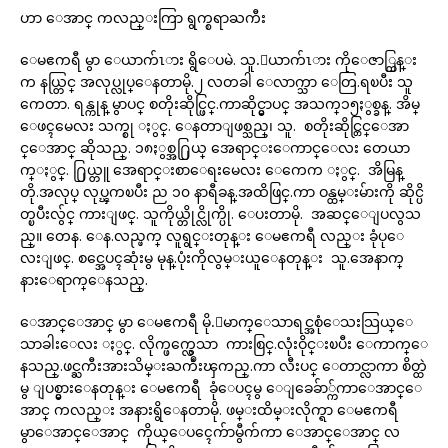
ဟာ ေအာင္ ကလည္းကြာ ရွက္စရာႀကီး
ေမဧကရီ မွာ ေယာက်ၤား ရွိေပမဲ. သူ.ေယာက်ၤား ကိုေဇာ္ထြန္း
က နယ္တြင္ အလုပ္လုပ္ေနတာမို.၂ လတခါ ေလာက္သာ ေတြ.ရၿပီး သူ
ကေတာ. ရန္ကုန္ မွာပင္ စတိုးဆိုင္ဖြင္.ကာဆိုင္မွာပင္ အသက္၁၅ႏွစ္ခန္. အိမ္
ေဖၚမေလး သက္စု ႏွင္. ေနတာျဖစ္သည္၊ သူ. စတိုးဆိုင္တြင္ေအာ
င္ေအာင္ ဆိုသည္. ၁၈ႏွစ္အ႐ြယ္ အေရာင္းေကာင္ေလး တေယာ
က္ႏွင္. ႐ြယ္တူ အေရာင္းစာေရးမေလး ေကေက ႏွင္. အိမြန္
တို.အလုပ္ လုပ္ၾကၿပီး ည ၁၀ နာရီခန္.အထိဖြင္.ကာ ဝန္ထမ္းမ်ားကို ဆိုင္ပိ
တ္ၿပီးလွ်င္ ကားျဖင္. သူကိုယ္တိုင္လိုက္ပို. ေပးတာမို. အဆင္ေျပလွသ
ည္။ တေန. ေန.လည္ဖက္ လူရွင္းတုန္း ေမဧကရီ လည္း ခုံပုေ
လးျဖင္. စင္အေပၚဆုံးမွ မုန္.ပုံးကိုလွမ္းယူေနတုန္း သူ.အေနာက္
နားေရာက္ေနသည္.
ေအာင္ေအာင္ မွာ ေမဧကရီ မို.ေမာက္ေသာရင္အစုံေသးသြယ္ေ
သာခါးေလး ႏွင္. လိုက္ဖက္လွေသာ ကားစြင္.လုံးဝိုင္းၿပီး ေကာက္ေ
နသည္.ဖင္ႀကီးအားသိမ္းႀကဳံးၾကည္.ကာ လီးပင္ ေတာင္လာကာ စိတ္ထဲ
မွ ျပစ္မွားေနတုန္း ေမဧကရီ ခုံေပၚမွ ေျခေခ်ာ္က်ကာေအာင္ေ
အာင္ ကလည္း အနားရွိေနတာမို. ဖမ္းထိမ္းလိုက္ရာ ေမဧကရီ
မွာေအာင္ေအာင္ ကိုယ္ေပၚေက်ာမွီက်ကာ ေအာင္ေအာင္ လ