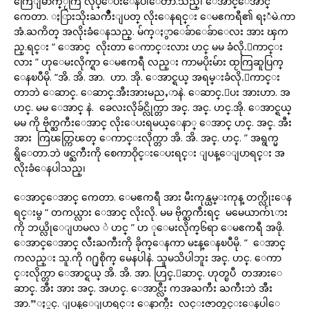
ကြေျမာက္ႂကြ လုပ္ေပးေနပါေတာ.သည္၊ ေအာင္ေအာင္
ကေတာ. ႏြားသိုးႀကိဳးျပတ္ လိုးေနရင္း ေမဧကရီ၏ ရႈံမဲ.ကာ
အံ.ႀကိတ္ အလိုးခံေနသည္. မ်က္ႏွာေခ်ာေခ်ာေလး အား ၾက
ည္.ရင္း “ ေအာင္ လိုးတာ ေကာင္းလား ဟင္ မမ ခံလို.ေကာင္း
လား ” ဟုေမးလိုက္ရာ ေမဧကရီ လည္း ကာမပိုးမ်ား ထႂကြဆူပြက္
ေနၿပီမို. “အိ. အိ. အာ. ဟာ. အို. ေအာင္ရယ္ အရမ္းခံလို.ေကာင္း
တာဘဲ ေဆာင္. ေဆာင္.အီးအားမညႇာနဲ. ေဆာင္.ေပး အားဟာ. အ
ဟင္. မမ ေအာင္ နဲ. ခေလးလိုခ်င္လိုက္တာ အင္. အင္. ဟင္.အို. ေအာင္ရယ္
မမ ကို ဗိုက္ႀကီးေအာင္ လိုးေပးရမယ္ေနာ္ ေအာင္ ဟင္. အင္. အီး
အား ကြၽတ္ကြၽတ္ ေကာင္းလိုက္တာ အိ. အိ. အင္. ဟင္. ” အရွက္မ
ရွိေတာ.ဘဲ ဖင္ႀကီးကို စေကာဝိုင္းေပးရင္း ျပန္ေျပာရင္း အ
လိုးခံေနပါသည္၊
ေအာင္ေအာင္ ကေတာ. ေမဧကရီ အား မီးကုန္ယမ္းကုန္ တက္လိုးေန
ရင္းမွ “ တကယ္လား ေအာင္ လိုးလို. မမ ဗိုက္ႀကီးရင္ မမေယာက်ၤား
ကို ဘယ္လိုေျပာမလ ဲ ဟင္ ” ဟ ုေမးလိုက္၆ရာ ေမဧကရီ အဖို.
ေအာင္ေအာင္ လီးႀကီးကို ခိုက္ေနကာ မႊန္ေနၿပီမို. “ ေအာင္
ကလည္း သူ.ကို ဂ႐ုစိုက္ မေနပါနဲ. သူမသိပါဘူး အင္. ဟင္. ေကာ
င္းလိုက္တာ ေအာင္ရယ္ အိ. အိ. အာ. ဟြင္.ေဆာင္. ဟုတ္ၿပီ တအားေ
ဆာင္. အီး အား အင္. အဟင္. ေအာင္လီး ကအႀကီး ႀကီးဘဲ အီး
အာ.”ႏွင္. ျပန္ေျပာရင္း ေနာက္မီး လင္းဇာတ္ခင္းေနပါေ