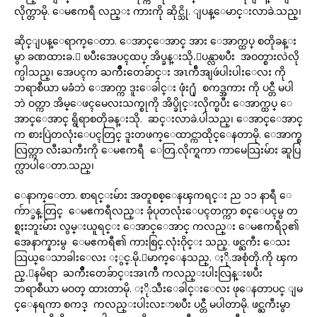
လိုက္တာမို. ေမဧကရီ လည္း ကားကို ဆိုင္သို. ျပန္ေမာင္းလာခဲ.သည္၊
ဆိုင္ျပန္ေရာက္ေတာ. ေအာင္ေအာင္ အား ေအာက္ထပ္ စတိုခန္း
မွာ ခဏထားခ.ဲ ၿပီးအေပၚထပ္ အိပ္ခန္းသို.ျပန္လာၿပီး အဝတ္စားလဲလို
က္ပါသည္၊ အေပၚက ႀကိဳးတေခ်ာင္း အၤက်ီအျဖဴပါးပါးေလး ကို
ဘရာစီယာ မခံဘဲ ေအာက္က ဒူးေခါင္း ဖုံး႐ုံ စကဒ္အကား ကို ပင္တီ မပါ
ဘဲ ဝတ္ကာ အိမ္ေဖၚမေလးသက္စုကို အိပ္ခိုင္းလိုက္ၿပီး ေအာက္ထပ္ ေ
အာင္ေအာင္ ရွိရာစတိုခန္းသို. ဆင္းလာခဲ.ပါသည္၊ ေအာင္ေအာင္
က စားပြဲတလုံးေပၚတြင္ ဒူးတဖက္ေထာင္ကာထိုင္ေနတာမို. ေအာက္စ
လြတ္ကာ လီးႀကီးကို ေမဧကရီ ေတြ.လိုက္ရကာ ကာမေသြးမ်ား ဆူပြ
က္လာပါေတာ.သည္၊
ေနာက္ေတာ. စာရင္းမ်ား အတူစစ္ေနၾကရင္း ည ၁၁ နာရီ ေ
က်ာ္ခန္.တြင္ ေမဧကရီလည္း ခုံပုတလုံးေပၚတက္ကာ စင္ေပၚမွ တ
စ္ရႈးဘူးမ်ား လွမ္းယူရင္း ေအာင္ေအာင္ ကလည္း ေမဧကရီ၃၏
အေနာက္နားမွ ေမဧကရီ၏ ကားစြင္.လုံးဝိုင္း သည္. ဖင္ႀကီး ေသး
သြယ္ေသာခါးေလး ႏွင္.မို.ေမာက္ေနသည္. ႏို.အစုံတို.ကို ၾက
ည္.ေနမိရာ ႀကိဳးတေခ်ာင္းအၤက်ီ ကလည္းပါးလြန္းၿပီး
ဘရာစီယာ မဝတ္ ထားတာမို. ႏို.သီးေခါင္းေလး ဖုေနတာပင္ ျမ
င္ေနရကာ စကဒ္ ကလည္းပါးလႊာၿပီး ပင္တီ မပါတာမို. ဖင္ႀကီးမွာ