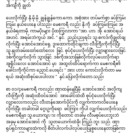
င်္အကျီကို ချွတ်
ပေးလိုက်ပြီး နို.မို.မို. ချွန်ချွန်ကော.ကော. အစုံအား တပ်မက်စွာ ခပ်ကြမ်း
ကြမ်း နယ်ပေးနေ ပါသည်၊ မေဧကရီ လည်း နို.ကို ခပ်ကြမ်းကြမ်း အ
နယ်ခံရတာမို. ကာမပိုးများ ပိုထကြွလာကာ “အာ. ဟာ. အို. အောင်ရယ်
အဟင်. အရမ်းဘဲကွယ် အင်. ” နှင်. ညည်းညုရင်း သူ.စကဒ်ကိုချွတ်ချ
လိုက်ပြီး အောင်အောင်ရှေ. ဒူးထောက်ထိုင်ချကာ လီးကြီးကိုကိုင်ပြီး
သူ.နှုတ်ခမ်းထော်ထော်လေး ဖြင်. စုပ်ငုံပေးလိုက်ပြီး လျှာဖျားလေးဖြင်.
ဒစ်ကိုလျှက်လိုက် သွားဖြင်. ဒစ်ကိုအသာခြစ်လိုက်လုပ်ပေးလိုက်ရာ
အူရိုင်းလေး အောင်အောင် မှာ အထွတ်ထိပ်ရောက်ကာ မေဧကရီ၏
ခေါင်းကိုကိုင်ကာ ညှောင်.ပေးရင်း “ အား ဟား ကောင်းလိုက်တာ မမ
ရယ် အဆုံးထိစုပ်ပေးပါလား ” နှင်.ပြောလိုက်တော.သည်၊
စာ ၀၁/၄မေဧကရီ ကလည်း ဏှာထန်နေပြီမို. အောင်အောင် အလိုကျ
လီးကြီးကို အဆုံးထိဝင်အောင် အာခေါင်ထဲထိ စုပ်ငုံပေးလိုက်ပြီး
လျှာလေးကလည်း လီးတန်အောက်ပိုင်းကို လျှက်ကာကလိပေးနေ
လိုက်ပြီး တခါတခါ ဂွေးဥကိုရော ဖင်ကြား ကိုပါ လျှက်ပေးလိုက်သည်၊
မေဧကရီမှာ သူ.ယောကျၤား ကိုတောင် တခါမှ လီးမစုပ်ပေးဘူးဘဲ
အခုမှ အောင်အောင် ကို သူတယောက်ထဲခိုး ကြည်.ဘူး သည်. ဏှာ
ရုပ်ရှင်ကားများထဲကလို စိတ်ပါလက်ပါလုပ်ပေးပြုစုပေးနေတာဖြစ်ကာ