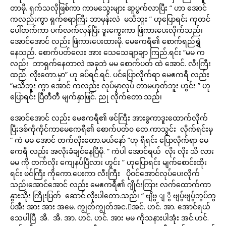
တာမို. ရှက်သလိုဖြစ်ကာ ကာမသွေးများ ဆူပွက်လာပြီး “ ဟာ အောင်
ကလည်းကွာ ရှက်စရာကြီး ဘာမှန်းလဲ မသိဘူး ” ဟုပြောရင်း ကုတင်
ပေါ်တက်ကာ ပက်လက်လှန်ပြီး ဒူးကွေးကာ ဖြဲကားပေးလိုက်သည်၊
အောင်အောင် လည်း ဖြဲကားပေးထားမို. မေဧကရီ၏ စောက်ရည်ရွှဲ
နေသည်. စောက်ပတ်လေး အား သေသေချာချာ ကြည်.ရင်း “မမ က
လည်း ဘာရှက်နေတာလဲ အခုဘဲ မမ စောက်ပတ် ထဲ အောင်. လီးကြီး
ထည်. လိုးတော.မှာ” ဟု ခပ်ရင်.ရင်. ပင်ပြောလိုက်ရာ မေဧကရီ လည်း
“မသိဘူး ကွာ အောင် ကလည်း လုပ်မှာလုပ် တာမဟုတ်ဘူး ဟွင်း ” ဟု
ပြောရင်း ပြီတီတီ မျက်နှာဖြင်. ညု လိုက်တော.သည်၊
အောင်အောင် လည်း မေဧကရီ၏ ဖင်ကြီး အားခွကာဒူးထောက်လိုက်
ပြီးဒစ်ကိုကိုင်ကာမေဧကရီ၏ စောက်ပတ်၀ တေ.ကာသွင်း လိုက်ရင်းမှ
“ ကဲ မမ အောင် တက်လိုးတော.မယ်နော် ”ဟု ရီရင်း ပြောလိုက်ရာ မေ
ဧကရီ လည်း အလိုးခံချင်နေပြီမို. “ ကဲပါ အောင်ရယ် လိုး လိုး သိ လား
မမ ကို တက်လိုး ကျေနပ်ပြီလား ဟွင်း ” ဟုပြောရင်း မျက်စောင်းထိုး
ရင်း ဖင်ကြီး ကိုကော.ပေးကာ လီးကြီး ပိုဝင်အောင်လုပ်ပေးလိုက်
သည်၊အောင်အောင် လည်း မေဧကရီ၏ ဂျိုင်းကြား လက်ထောက်ကာ
နွားသိုး ကြိုးပြတ် ဆောင်.လိုးပါတော.သည်၊ “ ဗျိဗွ ျ ွိ ဗျပ်ွဗျပ်ွဘွပ်ဘွ
ပ်အီး အား အား အမေ. ကျွတ်ကျွတ်အင.်အင်. ဟင်. အာ. အောင်ရယ်
သေပါပြီ အိ. အိ. အာ. ဟင်. ဟင်. အား မမ ကိုသနားပါအုံး အင်.ဟင်.