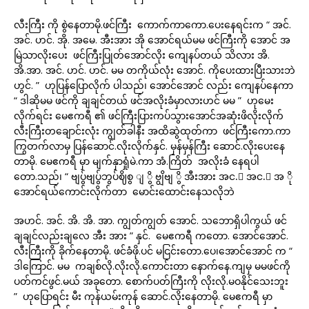
လီးကြီး ကို စွဲနေတာမို.ဖင်ကြီး ကောက်ကာကော.ပေးနေရင်းက “ အင်.
အင်. ဟင်. အို. အမေ. အီးအား အို အောင်ရယ်မမ ဖင်ကြီးကို အောင် အ
မြဲသာလိုးပေး ဖင်ကြီးပြုတ်အောင်လိုး ကျေနပ်တယ် သိလား အိ.
အိ.အာ. အင်. ဟင်. ဟင်. မမ တကိုယ်လုံး အောင်. ကိုပေးထားပြီးသားဘဲ
ဟွင်. ” ဟုပြန်ပြောလိုက် ပါသည်၊ အောင်အောင် လည်း ကျေနပ်နေကာ
“ ဒါဆိုမမ ဖင်ကို ချချင်တယ် ဖင်အလိုးခံမှာလားဟင် မမ ” ဟုမေး
လိုက်ရင်း မေဧကရီ ၏ ဖင်ကြီးပြားကပ်သွားအောင်အဆုံးဖိလိုးလိုက်
လီးကြီးတချောင်းလုံး ကျွတ်ခါနီး အထိဆွဲထုတ်ကာ ဖင်ကြီးကော.ကာ
ကြွတက်လာမှ ပြန်ဆောင်.လိုးလိုက်နှင်. မှန်မှန်ကြီး ဆောင်.လိုးပေးနေ
တာမို. မေဧကရီ မှာ မျက်နှာရှုံမဲ.ကာ အံ.ကြိတ် အလိုးခံ နေရပါ
တော.သည်၊ “ ဗျပ်ွဗျပ်ွဘွပ်ဈိစွ ျ ွိ ဗျွိဗျ ွိ အီးအား အင.် အင.် အ ို
အောင်ရယ်ကောင်းလိုက်တာ မောင်းထောင်းနေသလိုဘဲ
အဟင်. အင်. အိ. အိ. အာ. ကျွတ်ကျွတ် အောင်. သဘောရှိပါကွယ် ဖင်
ချချင်လည်းချလေ အီး အား ” နှင်. မေဧကရီ ကတော. အောင်အောင်.
လီးကြီးကို ခိုက်နေတာမို. ဖင်ခံဖို.ပင် မငြင်းတော.ပေ၊အောင်အောင် က “
ဒါကြောင်. မမ ကချစ်လို.လိုးလို.ကောင်းတာ နောက်နေ.ကျမှ မမဖင်ကို
ပတ်ကင်ဖွင်.မယ် အခုတော. စောက်ပတ်ကြီးကို လိုးလို.မဝနိုင်သေးဘူး
” ဟုပြောရင်း မီး ကုန်ယမ်းကုန် ဆောင်.လိုးနေတာမို. မေဧကရီ မှာ