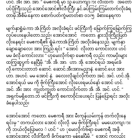
ဟင်. အီး အာ. အာ. ” မေဧကရီ မှာ သူ.ယောကျၤား လီးထက် အတော်
ပင်ပိုကြီးသည်.အောင်အောင်၏လီးကြီး နှင်.ခပ်ကြမ်းကြမ်းတက်လိုးခံရ
တာမို.အီစိမ်.နေကာ စောက်ပတ်ကွဲမတတ်စာ ၀၁/၅ ခံစားနေရကာ
မျက်နှာရှုံမဲ.ကာ အံ.ကြိတ် အလိုးခံရင်း ဖင်ကြီးကို မြောက်ကြွမြောက်ကြွ
လုပ်ပေးနေပါတော.သည်၊ အောင်အောင် ကတော. နွားသိုးကြိုးပြတ်
လိုးနေရင်း မေဧကရီ၏ ရှုံမဲ.ကာအံ.ကြိတ် အလိုးခံနေသည်. မျက်နှာ
ချောချောလေး အား ကြည်.ရင်း “ အောင် လိုးတာ ကောင်းလား ဟင်
မမ ခံလို.ကောင်းလား ” ဟုမေးလိုက်ရာ မေဧကရီ လည်း ကာမပိုးများ
ထကြွဆူပွက် နေပြီမို. “အိ. အိ. အာ. ဟာ. အို. အောင်ရယ် အရမ်းခံ
လို.ကောင်းတာဘဲ ဆောင်. ဆောင်.အီးအားမညှာနဲ. ဆောင်.ပေး အား
ဟာ. အဟင်. မမ အောင် နဲ. ခလေးလိုချင်လိုက်တာ အင်. အင်. ဟင်.အို.
အောင်ရယ် မမ ကို ဗိုက်ကြီးအောင် လိုးပေးရမယ်နော် အောင် ဟင်.
အင်. အီး အား ကျွတ်ကျွတ် ကောင်းလိုက်တာ အိ. အိ. အင်. ဟင်. ”
အရှက်မရှိတော.ဘဲ ဖင်ကြီးကို စကောဝိုင်းပေးရင်း ပြန်ပြောရင်း အလိုး
ခံနေပါသည်၊
အောင်အောင် ကတော. မေဧကရီ အား မီးကုန်ယမ်းကုန် တက်လိုးနေ
ရင်းမှ “ တကယ်လား အောင် လိုးလို. မမ ဗိုက်ကြီးရင် မမယောကျၤား
ကို ဘယ်လိုပြောမလ ဲ ဟင် ” ဟ ုမေးလိုက်၆ရာ မေဧကရီ အဖို.
အောင်အောင် လီးကြီးကို ခိုက်နေကာ မွှန်နေပြီမို. “ အောင် ကလည်း