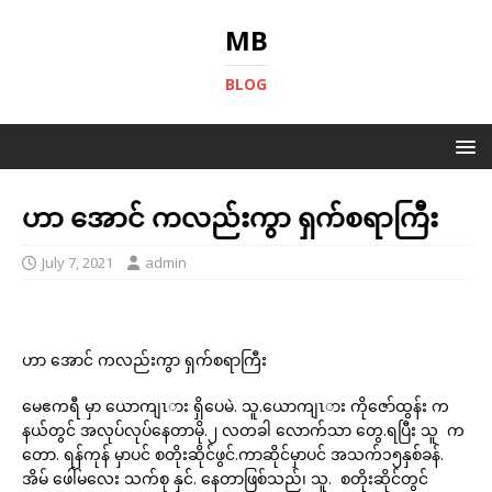
MB
BLOG
ဟာ အောင် ကလည်းကွာ ရှက်စရာကြီး
July 7, 2021
admin
ဟာ အောင် ကလည်းကွာ ရှက်စရာကြီး
မေဧကရီ မှာ ယောကျၤား ရှိပေမဲ. သူ.ယောကျၤား ကိုဇော်ထွန်း က
နယ်တွင် အလုပ်လုပ်နေတာမို.၂ လတခါ လောက်သာ တွေ.ရပြီး သူ က
တော. ရန်ကုန် မှာပင် စတိုးဆိုင်ဖွင်.ကာဆိုင်မှာပင် အသက်၁၅နှစ်ခန်.
အိမ် ဖေါ်မလေး သက်စု နှင်. နေတာဖြစ်သည်၊ သူ. စတိုးဆိုင်တွင်