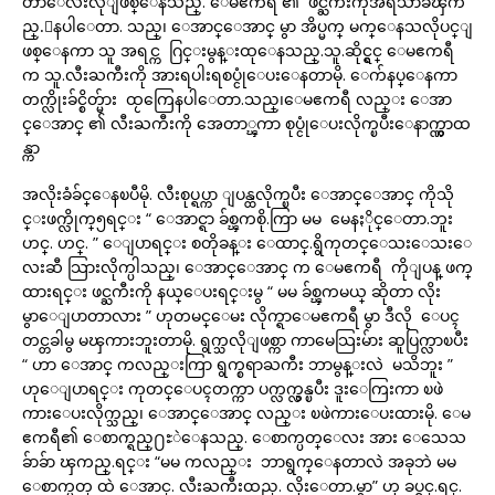
တာေလးလိုျဖစ္ေနသည္. ေမဧကရီ ၏ ဖင္ႀကီးကိုအရသာခံၾက
ည္.ေနပါေတာ. သည္၊ ေအာင္ေအာင္ မွာ အိပ္မက္ မက္ေနသလိုပင္ျ
ဖစ္ေနကာ သူ အရင္က ဂြင္းမွန္းထုေနသည္.သူ.ဆိုင္ရွင္ ေမဧကရီ
က သူ.လီးႀကီးကို အားရပါးရစပ္ငုံေပးေနတာမို. ေက်နပ္ေနကာ
တက္လိုးခ်င္စိတ္မ်ား ထႂကြေနပါေတာ.သည္၊ေမဧကရီ လည္း ေအာ
င္ေအာင္ ၏ လီးႀကီးကို အေတာ္ၾကာ စုပ္ငုံေပးလိုက္ၿပီးေနာက္ဏွာထ
န္ကာ
အလိုးခံခ်င္ေနၿပီမို. လီးစုပ္ရပ္ကာ ျပန္ထလိုက္ၿပီး ေအာင္ေအာင္ ကိုသို
င္းဖက္လိုက္၅ရင္း “ ေအာင္ရာ ခ်စ္ၾကစို.ကြာ မမ မေနႏိုင္ေတာ.ဘူး
ဟင္. ဟင္. ” ေျပာရင္း စတိုခန္း ေထာင္.ရွိကုတင္ေသးေသးေ
လးဆီ သြားလိုက္ပါသည္၊ ေအာင္ေအာင္ က ေမဧကရီ ကိုျပန္ ဖက္
ထားရင္း ဖင္ႀကီးကို နယ္ေပးရင္းမွ “ မမ ခ်စ္ၾကမယ္ ဆိုတာ လိုး
မွာေျပာတာလား ” ဟုတမင္ေမး လိုက္ရာေမဧကရီ မွာ ဒီလို ေပၚ
တင္တခါမွ မၾကားဘူးတာမို. ရွက္သလိုျဖစ္ကာ ကာမေသြးမ်ား ဆူပြက္လာၿပီး
“ ဟာ ေအာင္ ကလည္းကြာ ရွက္စရာႀကီး ဘာမွန္းလဲ မသိဘူး ”
ဟုေျပာရင္း ကုတင္ေပၚတက္ကာ ပက္လက္လွန္ၿပီး ဒူးေကြးကာ ၿဖဲ
ကားေပးလိုက္သည္၊ ေအာင္ေအာင္ လည္း ၿဖဲကားေပးထားမို. ေမ
ဧကရီ၏ ေစာက္ရည္႐ႊဲေနသည္. ေစာက္ပတ္ေလး အား ေသေသ
ခ်ာခ်ာ ၾကည္.ရင္း “မမ ကလည္း ဘာရွက္ေနတာလဲ အခုဘဲ မမ
ေစာက္ပတ္ ထဲ ေအာင္. လီးႀကီးထည္. လိုးေတာ.မွာ” ဟု ခပ္ရင္.ရင္.