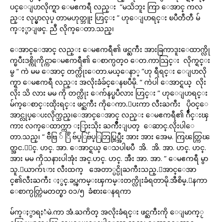
ပင္ေျပာလိုက္ရာ ေမဧကရီ လည္း “မသိဘူး ကြာ ေအာင္ ကလ
ည္း လုပ္မွာလုပ္ တာမဟုတ္ဘူး ဟြင္း ” ဟုေျပာရင္း ၿပီတီတီ မ်
က္ႏွာျဖင္. ညဳ လိုက္ေတာ.သည္၊
ေအာင္ေအာင္ လည္း ေမဧကရီ၏ ဖင္ႀကီး အားခြကာဒူးေထာက္လို
က္ၿပီးဒစ္ကိုကိုင္ကာေမဧကရီ၏ ေစာက္ပတ္၀ ေတ.ကာသြင္း လိုက္ရင္း
မွ “ ကဲ မမ ေအာင္ တက္လိုးေတာ.မယ္ေနာ္ ”ဟု ရီရင္း ေျပာလို
က္ရာ ေမဧကရီ လည္း အလိုးခံခ်င္ေနၿပီမို. “ ကဲပါ ေအာင္ရယ္ လိုး
လိုး သိ လား မမ ကို တက္လိုး ေက်နပ္ၿပီလား ဟြင္း ” ဟုေျပာရင္း
မ်က္ေစာင္းထိုးရင္း ဖင္ႀကီး ကိုေကာ.ေပးကာ လီးႀကီး ပိုဝင္ေ
အာင္လုပ္ေပးလိုက္သည္၊ေအာင္ေအာင္ လည္း ေမဧကရီ၏ ဂ်ိဳင္းၾ
ကား လက္ေထာက္ကာ ႏြားသိုး ႀကိဳးျပတ္ ေဆာင္.လိုးပါေ
တာ.သည္၊ “ ဗ်ိဗြ ် ြိ ဗ်ပ္ြဗ်ပ္ြဘြပ္ဘြပ္အီး အား အား အေမ. ကြၽတ္ကြၽ
တ္အင.္အင္. ဟင္. အာ. ေအာင္ရယ္ ေသပါၿပီ အိ. အိ. အာ. ဟင္. ဟင္.
အား မမ ကိုသနားပါအုံး အင္.ဟင္. ဟင္. အီး အာ. အာ. ” ေမဧကရီ မွာ
သူ.ေယာက်ၤား လီးထက္ အေတာ္ပင္ပိုႀကီးသည္.ေအာင္ေအာ
င္၏လီးႀကီး ႏွင္.ခပ္ၾကမ္းၾကမ္းတက္လိုးခံရတာမို.အီစိမ္.ေနကာ
ေစာက္ပတ္ကြဲမတတ္စာ ၀၁/၅ ခံစားေနရကာ
မ်က္ႏွာရႈံမဲ.ကာ အံ.ႀကိတ္ အလိုးခံရင္း ဖင္ႀကီးကို ေျမာက္ႂ