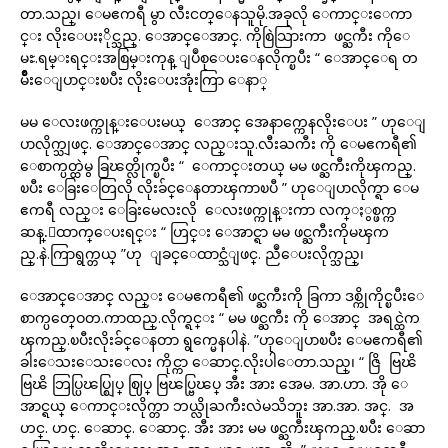
တာ.သည္၊ ေမဧကရီ မွာ လီးငတ္ေနသူမို.အခုလို ေကာင္းေကာ
င္း လိုးေပးႏိုင္သည္. ေအာင္ေအာင္. ကိုစြဲသြားကာ ဖင္ႀကီး ကိုေ
မႊ.ရမ္းရင္းအစြမ္းကုန္ ျပဳစုေပးေနလိုက္ၿပီး “ ေအာင္ေရ တ
မ်ိဳးေျပာင္းၿပီး လိုးေပးအုံးကြာ ေနာ္
မမ ေလးဖက္ကုန္းေပးမယ္ ေအာင္ အေနာက္ကေနလိုးေပး ” ဟုေျ
ပာလိုက္သျဖင္. ေအာင္ေအာင္ လည္းသူ.လီးႀကီး ကို ေမဧကရီ၏
ေစာက္ပတ္ထဲမွ ခြၽတ္လိုက္ၿပီး “ ေကာင္းတယ္ မမ ဖင္ႀကီးကိုၾကည္.
ၿပီး ေခြးေတြလို လိုးခ်င္ေနတာၾကာၿပီ ” ဟုေျပာလိုက္ရာ ေမ
ဧကရီ လည္း ေခြးမေလးလို ေလးဖက္ကုန္းကာ လက္ႏွစ္ဖက္က
ဆန္.ေထာက္ေပးရင္း “ ဟြင္း ေအာင္ရာ မမ ဖင္ႀကီးကိုမၾက
ည္.နဲ.ကြာရွက္တယ္ ”ဟု ျခင္ေထာင္သံျဖင္. ညဳေပးလိုက္သည္၊
ေအာင္ေအာင္ လည္း ေမဧကရီ၏ ဖင္ႀကီးကို ခြကာ ဒစ္ကိုကိုင္ၿပီးေ
စာက္ပတ္ဝေတ.ကာထည္.လိုက္ရင္း “ မမ ဖင္ႀကီး ကို ေအာင္ အရင္ထဲက
ၾကည္.ၿပီးလိုးခ်င္ေနတာ ရွက္မေနပါနဲ. ”ဟုေျပာၿပီး ေမဧကရီ၏
ခါးေသးေသးေလး ကိုင္ကာ ေဆာင္.လိုးပါေတာ.သည္၊ “ ဇြိ ဗြၽိ
ဗြၽိ ဘြပ္ပြၽပ္ဈြပ္ ဈြပ္ ဗြၽပ္ဗြၽပ္ အီး အား အေမ. အာ.ဟာ. အို ေ
အာင္ရယ္ ေကာင္းလိုက္တာ ဘယ္လိုႀကီးလဲမသိဘူး အာ.အာ. အင္. အ
ဟင္. ဟင္. ေဆာင္. ေဆာင္. အီး အား မမ ဖင္ႀကီးၾကည္.ၿပီး ေဆာ