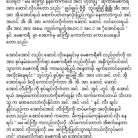
ပေးရင်း “ မမ ဖင်ကြီး နဲနဲကောက်ပေး အင်း ဟုတ်ပြီ ” ဆိုကာမေဧကရီ
အား ဆောင်.လိုးပါတော.သည်၊ “ ဗျွပ်ဗျွပ် ဇွိဇွိ ဘွပ်ဗျွိဗျွိ ဈွိဈွိ အီး အား
အာ. အို.အောင်ရယ် စောက်ပတ်တခုလုံးပြည်.ကျပ် နေတာဘဲကွယ် အင်.
အဟင်. အိ. အိ. အာ. ကောင်းလိုက်တာ ဆောင်. ဆောင်. လင်လေးရယ်
အီး အား အား အမေ. ကျွတ်ကျတ်ွအဟင.် အင.် အ ိုအောင်ရယ် ”
နှင်. မေဧကရီ မှာ အောက်မှ ဖင်ကြီး ကောက်ကာ ကော.ပေးနေပါ
တော.သည်၊
အောင်အောင် လည်း ဆောင်.လိုးနေရင်းမှ မေဧကရီ၏ လည်ဂုတ်ကို တ
အား စုပ်နမ်းပေးလိုက်ရာ မေဧကရီ၏ လည်တိုင်မှာ အနီကွတ်ပင်ထင်
သွားကာ မေဧကရီ အဖို. ကာမသုခပြည်.ဝနေတာမို. မျက်တောင်မှေးစင်း
အလိုးခံနေရင်း “ ဘွပ်ဘွပ် စွပ်စွပ် ဗျွပ်ဗျွိ အီး အား ဟာ.အင်. ဟင်. အို
အောင်ရယ် ခံလို.ကောင်းလိုက်တာ အိ. အိ. အာ. ဆောင်. ဆောင်.
အောင်.လီးကြီး ကို စုပ်ချင်လိုက်တာ အင်. အင်. အွင်. ဟွင်. အို. အောင်
ရယ် အရမ်းကောင်းတာဘဲကိုဇော်ထွန်း လီး ထက်ကောင်းတယ် သိလား
သူ က ခဏလေးဘဲလိုးနိုင်တာ အင်. အင်. ဟင်. ” နှင်. လီး ချင်း
နှိုင်းယှဉ်ကာ အောင်အောင်. လီးကြီးကို တပ်မက်စွာ အလိုးခံနေပါ
တော.သည်၊ အောင်အောင် ကတော. မီးကုန်ယမ်းကုန်ဆောင်.လိုး နေ
ရင်း “ မမ ဖင်ကြီး ကလည်းလိုးလို. သိပ်ကောင်းတာဘဲ အိစက်နေတာ
ဘဲ အောင် လိုးလွန်းလို. မမ ဖင်ကြီးပြုတ်သွားရင်ဘယ်လိုလုပ်မလဲ
ဟင်” ဟုမေးလိုက်ရာ မေဧကရီ မှာ အောင်အောင်.