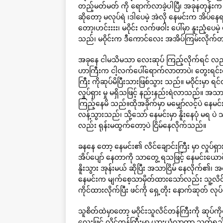
တည့်မတ်မတ် ကို ရောက်လာခဲ့ပါပြီ၊ အခုနတုန်းက သူ
ဆိုတော့ မလုပ်ရဲ ၊ဒါပေမဲ့ အဲလို နေမင်းက အိပ်
တော့၊ဟင်းးးး၊ မဝိုင်း လက်ဖဝါး ပေါ်မှာ နူးညံ့ပ
သည်၊ မဝိုင်းက ဒီကောင်လေး အအိပ်ကြမ်းလိုက်
အခုနေ ငါမသိမသာ လေးဆုပ် ကြည့်လိုက်ရင် လည်း
ဟာကြီးက ငါ့လက်ပေါ်ရောက်လာတာပဲ၊ တွေးရင်းကလ
ကြီး ကိုဆုပ်မိပြီးသားဖြစ်သွား သည်။ မဝိုင်းမှာ 
လှုပ်ရှား မှု မရှိသဖြင့် နည်းနည်းရဲလာသည်။ အသ
ကြည့်နေမိ သည်။ထိုအခိုက်မှာ မမျှော်လင့်ပဲ န
လန့်သွားသည်၊ သို့သော် နေမင်းမှာ နိူးနေပုံ မရ ပဲ သူ
လည်း ရုန်းမထွက်တော့ပဲ ငြိမ်နေလိုက်သည်။
ခနနေ တော့ နေမင်း၏ လိင်ချောင်းကြီး မှာ လှုပ်ရှာ
အိပ်ပျော် နေတာကို သာတွေ့ ရသဖြင့် နေမင်းယောင်
နိူးသွား အုန်းမယ် ဆိုပြီး အသာငြိမ် နေလိုက
နေမင်းက မျက်စေ့သာမှိတ်ထားသော်လည်း သူ့လိင်တန
ကိုင်ထားလိုက်ပြီး ဖင်ကို ရှေ့တိုး နောက်ဆုတ် လုပ
သူစိတ်ထဲမှာတော့ မဝိုင်းသူလိင်တန်ကြီးကို ဆု
လေးဖြင့် လိင်တန်ကြီးမှာ ယားယံလာကာ သုတ်ရည်