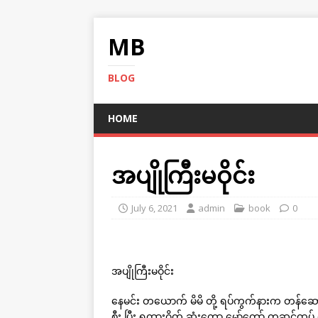
MB
BLOG
HOME
အပျိုကြီးမဝိုင်း
July 6, 2021
admin
book
0
အပျိုကြီးမဝိုင်း
နေမင်း တယောက် မိမိ တို့ ရပ်ကွက်နားက တန်ဆောင
စီး ပြီး ရထားဂိတ် ဆုံးတော့ မော်တော် တဆင့်ထပ် 