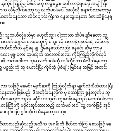
ကိုင်ကြည့်ချင်စိတ်တွေ တဖွားဖွား ပေါ် လာခဲ့ရပေမဲ့ အပျိုကြီး
နေရာက လိမ့်လိုက်တော့ သူ့ လက်ဖဝါးပေါ် အလိုလို ရောက်လာတော့မှ
ေမဲ့ မာတင်းနေသော လိင်ချောင်းကြီးက နွေးထွေးနေတာ ခံစားသိရှိနေရ
တာ။
 သူဘယ်လိုမှသိမှာ မဟုတ်ဘူး၊ ငါ့ဘာသာ အိပ်ပျော်နေတာ သူ့
က်ချောင်း လေးတွေကို ကွေး လိုက်တာနဲ့ နေမင်းရဲ့ လိင်တန်
ရင်တထိတ်ထိတ် နူင့်ခန မျှ ငြိမ်နေသော်လည်း နေမင်း ဆီမှ ဘာမှ
ာလေး ဖွဖွ လေး ဆုပ်လိုက် တင်းတင်းလေး ကိုင်ကြည့်လိုက်လုပ်
ေမင်း၏ လက်ဖဝါးက သူမ လက်ဖဝါးကို အုပ်ကိုင်တာ ခံလိုက်ရတော့
့ ပစ္စည်းကို သူ ယောင်ပြီး ကိုင်တဲ့ ပုံစံမျိုး ဖြစ်နေ သဖြင့် အတင်း
းလာ သဖြင့် နေမင်း မျက်နှာကို ကြည့်လိုက်ရာ မျက်လုံးပိတ်ထား ပြီး
နေတာပဲ ဖြစ်မည်၊ ဒီအတိုင်းနေလိုက် မှ တော်ကြာ ရုန်းလိုက်မှ သူ
်၏၊ အထိအတွေ့ကလည်း မဝိုင်း အတွက် ထူးဆန်းနေသည် မဟုတ်ပါလား၊
်ကြီးကို မဝိုင်းဆုပ်ထားသည့် လက်ဖဝါးပေါ် သူ့ လက်ဖြင့် အုပ်
်ပေးရင်းဖြင့် ဂွင်းတိုက် မိနေတော့သည်။
ပ်ကိုင်ထားသည်ဆိုသည့်အသိက အရမ်းကို စိတ်တက်ကြွ စေသဖြင့် ခန
များ တထုတ်ထုတ် ပန်းထုတ်လိုက်ရင်းပြီး သွားရ တော့သည်။ မ