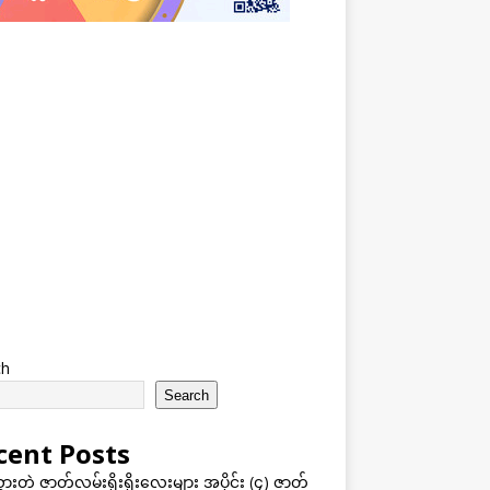
ch
Search
cent Posts
သွားတဲ့ ဇာတ်လမ်းရိုးရိုးလေးများ အပိုင်း (၄) ဇာတ်