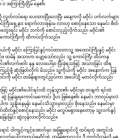
ပဲ အကြာကြီးငြိမ် နေ၏၊
းကို လွတ်လပ်ရေး ပေးထားပြီးလေပြီ၊ မနေ့ကလို မဝိုင်း ပက်လက်များ
်ကြီးရှေ့နား ရောက်လာအုန်းမ လားဟု စောင့်နေသော နေမင်း စိတ်
ွေးရင်း မဝိုင်း ဘက်ကို စောင်းလှည့်လိုက်သည်၊ မဝိုင်း၏
ာ ကောင်ကြီးကို ထိကပ်လိုက်သည်။
်ကို မဝိုင်း ကြောပြင်နူင့်ကပ်ထားတာသူ့ အထောင်ကြီးနူင့် မဝိုင်း
။ ထမိန် အသားက ပျော့သော်လည်း သူ့ ကောင်ကြီး ထိပ်ကနု
င်း၏လက်ဖဝါး နုနု လေးပေါ်မှာ ပြီးခဲ့ရသဖြင့် အသားခြင်း ထိရ
ြည့်ဖို့ ဆုံးဖြတ်လိုက် မိသည်။ သူ့ကိုယ်ကို မဝိုင်း အနောက်က ပြန်
ေချောင်းကို မဝိုင်း ထမိန်ဖျားတွင်ညှပ်ကာ အပေါ်သို့ မတင်လိုက်သည်၊
ြင့် မဝိုင်း၏ပေါင်ရင်းထိ လှန်သွား၏၊ မဝိုင်းမှာ တချက် ရင်ထဲ
် ဆွဲ ပြန်ချရကောင်းမကောင်း ဒွိဟ ဖြစ်နေ၏၊ နေမင်း ဘာလုပ်မှာလဲ
ါက သူနိူးနေမှန်း နေမင်းသိသွားမှာလည်း စိုးနေသည်။ နေမင်းမှာ
ိတ်နူင့်စောင့်နေသည်၊ မဝိုင်း မလှုပ်မရှားနေတော့မှ သူ့လက်နူင့်
ြေးခြင်း ဆွဲလှန်လာလိုက်သည်။
ာင် ဝါကျင့်ကျင့်အောက်မှာ အဖြူရောင်လို့ ထင်ရတဲ့ အတွင်းခံ
်လျှက်ပေါ်လာတယ်။မဝိုင်းရဲ့ ထမိန်စကလည်း ဒီ ထက်ပိုလှန်လို့ မရ