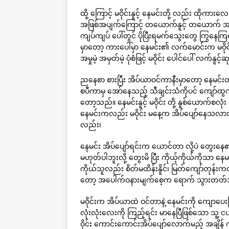
ထို့ ကြောင့် မဝိုင်းနူင့် နေမင်းတို့ လည်း ထို
အဖြစ်အပျက်ကြောင့် တယောက်နူင့် တယောက် အထိ အတ
ကျပ်ကျပ် ပေါ်တွင် ပိုပြီးရမက်သွေးတွေ ကြွနေ
မှာတော့ ကားပေါ်မှာ နေမင်း၏ လက်မောင်းက မဝိုင်း၏ 
အမှုမဲ့ အမှတ်မဲ့ ပုံစံဖြင့် မဝိုင်း ပေါင်ပေါ် လက
ညနေစာ စားပြီး အိပ်ယာဝင်ကာနီးမှာတော့ နေမင်း
စပီကာမှ အော်နေသည့် သီချင်းသံကိုပင် ကျော်
တော့သည်။ နေမင်းနူင့် မဝိုင်း တို့ နူစ်ယောက်စလ
နေမင်းကလည်း မဝိုင်း မနေ့က အိပ်ပျော်နေသလား၊
လည်း၊
နေမင်း အိပ်ပျော်ရင်းက ယောင်တာ လို့ပဲ တွေးနေ
မဟုတ်ပါဘူးလို့ တွေးမိ ပြီး ကိုယ့်ကိုယ်ကိုသာ နေ
ကိုယ်သူလည်း စိတ်မထိန်းနိူင်၊ မြတ်ကျော်တုန်းကလ
တော့ အပေါက်ဝနားမျက်စေ့က ရောက် သွားတတ်သ
မဝိုင်းက အိပ်ယာထဲ ဝင်တာနဲ့ နေမင်းကို ကျောပေ
လုံးလုံးလေးကို ကြည့်ရင်း မာနေပြီဖြစ်သော သူ့
ဝိုင်း ကောင်းကောင်းအိပ်ပျော်လောက်မည့် အချိန်