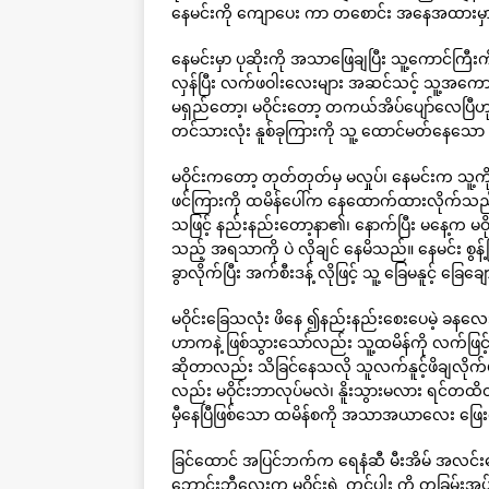
နေမင်းကို ကျောပေး ကာ တစောင်း အနေအထားမှာ 
နေမင်းမှာ ပုဆိုးကို အသာဖြေချပြီး သူ့ကောင်ကြီ
လှန်ပြီး လက်ဖဝါးလေးများ အဆင်သင့် သူ့အကောင
မရှည်တော့၊ မဝိုင်းတော့ တကယ်အိပ်ပျော်လေပြီဟုတ
တင်သားလုံး နူစ်ခုကြားကို သူ့ ထောင်မတ်နေသေ
မဝိုင်းကတော့ တုတ်တုတ်မှ မလှုပ်၊ နေမင်းက သူ့ကိုယ
ဖင်ကြားကို ထမိန်ပေါ်က နေထောက်ထားလိုက်သည်
သဖြင့် နည်းနည်းတော့နာ၏၊ နောက်ပြီး မနေ့က မဝို
သည့် အရသာကို ပဲ လိုချင် နေမိသည်။ နေမင်း စွန့်က
ခွာလိုက်ပြီး အက်စီးဒန့် လိုဖြင့် သူ့ ခြေမနူင့် ခြ
မဝိုင်းခြေသလုံး ဖိနေ ၍နည်းနည်းစေးပေမဲ့ ခနလေးဖ
ဟာကနဲ့ ဖြစ်သွားသော်လည်း သူ့ထမိန်ကို လက်ဖြင့
ဆိုတာလည်း သိခြင်နေသလို သူလက်နူင့်ဖိချလိုက်ပ
လည်း မဝိုင်းဘာလုပ်မလဲ၊ နိူးသွားမလား ရင်တထိတ်ထ
မှီနေပြီဖြစ်သော ထမိန်စကို အသာအယာလေး ဖြေးဖ
ခြင်ထောင် အပြင်ဘက်က ရေနံဆီ မီးအိမ် အလင်းရေ
ဘောင်းဘီလေးက မဝိုင်းရဲ့ တင်ပါး ကို တခြမ်းအုပ