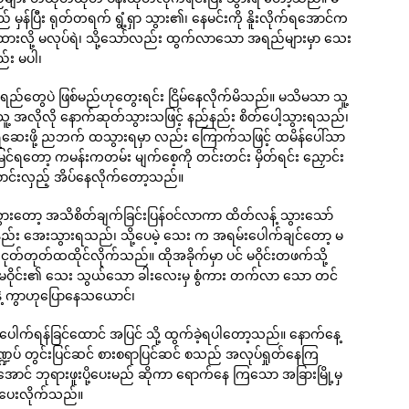
မှန်ပြီး ရုတ်တရက် ရွံ့ရှာ သွား၏၊ နေမင်းကို နိူးလိုက်ရအောင်က
င်ထားလို့ မလုပ်ရဲ၊ သို့သော်လည်း ထွက်လာသော အရည်များမှာ သေး
်း မပါ၊
ရည်တွေပဲ ဖြစ်မည်ဟုတွေးရင်း ငြိမ်နေလိုက်မိသည်။ မသိမသာ သူ့
 သူ့ အလိုလို နောက်ဆုတ်သွားသဖြင့် နည်နည်း စိတ်ပေါ့သွားရသည်၊
ဆေးဖို့ ညဘက် ထသွားရမှာ လည်း ကြောက်သဖြင့် ထမိန်ပေါ်သာ
င်ရတော့ ကမန်းကတမ်း မျက်စေ့ကို တင်းတင်း မှိတ်ရင်း ညှောင်း
ောင်းလှည့် အိပ်နေလိုက်တော့သည်။
ားတော့ အသိစိတ်ချက်ခြင်းပြန်ဝင်လာကာ ထိတ်လန့် သွားသော်
်းနည်း အေးသွားရသည်၊ သို့ပေမဲ့ သေး က အရမ်းပေါက်ချင်တော့ မ
ုတ်တုတ်ထထိုင်လိုက်သည်။ ထိုအခိုက်မှာ ပင် မဝိုင်းတဖက်သို့
်၊ မဝိုင်း၏ သေး သွယ်သော ခါးလေးမှ စွံကား တက်လာ သော တင်
နဲ့ ကွာဟုပြောနေသယောင်၊
ေါက်ရန်ခြင်ထောင် အပြင် သို့ ထွက်ခဲ့ရပါတော့သည်။ နောက်နေ့
ဏ္ဍပ် တွင်းပြင်ဆင် စားစရာပြင်ဆင် စသည် အလုပ်ရှုတ်နေကြ
ောင် ဘုရားဖူးပို့ပေးမည် ဆိုကာ ရောက်နေ ကြသော အခြားမြို့မှ
်ပေးလိုက်သည်။