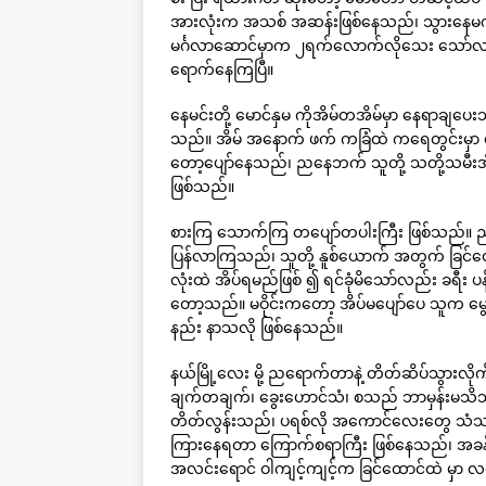
အားလုံးက အသစ် အဆန်းဖြစ်နေသည်၊ သွားနေမကျ
မင်္ဂလာဆောင်မှာက ၂ရက်လောက်လိုသေး သော်လည်း မြ
ရောက်နေကြပြီ။
နေမင်းတို့ မောင်နှမ ကိုအိမ်တအိမ်မှာ နေရာချပေ
သည်။ အိမ် အနောက် ဖက် ကခြံထဲ ကရေတွင်းမှာ 
တော့ပျော်နေသည်၊ ညနေဘက် သူတို့ သတို့သမီးအ
ဖြစ်သည်။
စားကြ သောက်ကြ တပျော်တပါးကြီး ဖြစ်သည်။ ညနေစ
ပြန်လာကြသည်၊ သူတို့ နူစ်ယောက် အတွက် ခြင်ထော
လုံးထဲ အိပ်ရမည်ဖြစ် ၍ ရင်ခုံမိသော်လည်း ခရီး ပန
တော့သည်။ မဝိုင်းကတော့ အိပ်မပျော်ပေ သူက မွေ့ယ
နည်း နာသလို ဖြစ်နေသည်။
နယ်မြို့လေး မို့ ညရောက်တာနဲ့ တိတ်ဆိပ်သွား
ချက်တချက်၊ ခွေးဟောင်သံ၊ စသည် ဘာမှန်းမသိသ
တိတ်လွန်းသည်၊ ပရစ်လို အကောင်လေးတွေ သံသာက
ကြားနေရတာ ကြောက်စရာကြီး ဖြစ်နေသည်၊ အခန်း
အလင်းရောင် ဝါကျင့်ကျင့်က ခြင်ထောင်ထဲ မှာ 