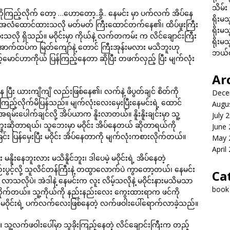
သိမ်း
ုကြည့်လိုက် တော့ …ဟောတော့..ခွိ.. နေမင်း မှာ ပက်လက် အိပ်နေ
ရိုးမသ
ီးမှာ အလံထောင်ထားသလို မတ်မတ် ကြီးထောင်တက်နေ၏၊ ထိပ်ဖူးကြီး
ရိုးမသ
း သွားသလို ရှိသည်။ မဝိုင်းမှာ ကိုယ်နဲ့ လက်တကမ်း က လိင်ချောင်းကြီး
ရိုးမသ
ောက်ထပ်က မြတ်ကျော်နဲ့ တောင် ကြီးအုန်းမလား မသိဘူးဟု
ဘယ်လိ
ောင်ဟာကိုယ် ပြန်ကြည့်နေတာ ဆိုပြီး တဖက်လှည့် ပြီး မျက်လုံး
Ar
စ်နေ ပြီး ယားကျိကျိ လည်းဖြစ်နေ၏၊ လက်နဲ့ ဖိပွတ်ချင် စိတ်ကို
Dece
ကြည့်လိုက်မိပြန်သည်။ မျက်လုံးလေးမှေးပြီးနေမင်းရဲ့ ထောင်
Augu
်းပေါက်ချင်လို့ အိပ်ယာက နိူးလာတယ်။ နိူးနိူးချင်းမှာ သူ့
July 
ူးဆိုတာရယ်၊ သူဘေးမှာ မဝိုင်း အိပ်နေတယ် ဆိုတာရယ်ကို
June
း ပြန်မှေးပြီး မဝိုင်း အိပ်နေတာကို မျက်လုံးကစားလိုက်တယ်။
May 
April
း မနိူးနေဘူးလား မသိနိူင်ဘူး၊ ဒါပေမဲ့ မဝိုင်းရဲ့ အိပ်နေတဲ့
ို့ သူလိင်တန်ကြီးနဲ့ တထွာလောက်ပဲ ကွာတော့တယ်၊ နေမင်း
Ca
ာသလိုပဲ၊ အဲဒါနဲ့ နေမင်းက လူး လိမ့်သလိုနဲ့ မဝိုင်းနားမသိမသာ
book
ှည့်လိုက်တယ်။ သူ့ကိုယ်ကို နည်းနည်းလေး ကွေးထားရာက ဖင်ကို
 မဝိုင်းရဲ့ ပက်လက်လေးဖြစ်နေတဲ့ လက်ဖဝါးပေါ်ရောက်လာခဲ့သည်။
သူ့လက်ဖဝါးပေါ်မှာ သူခိုးကြည့်နေတဲ့ လိင်ချောင်းကြီးက တည့်