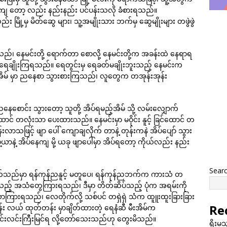
 တော့ လည်း နည်းနည်း ပင်ပန်းသလို ခံစားရသည်။
ို့မှ မိတ်ဆွေ များ၊ သူ့အမျိုးသား ဘက်မှ ဆွေမျိုးများ တဖွဲဖွဲ
းသည်၊ နေမင်းတို့ ရောက်တာ စောလို့ နေမင်းတို့က အခန်းထဲ နေရာရ
ရေချိုးကြရသည်။ ရေတွင်းမှ ရေခတ်မချိုးဘူးသည့် နေမင်းက
ိမ် မှာ ညနေစာ သွားစားကြသည်၊ လူတွေက တအုန်းအုန်း
ောင်း သွားတော့ သူတို့ အိပ်ရမည့်အိမ် သို့ လမ်းလျှောက်
င် တလုံးသာ ပေးထားသည်။ နေမင်းမှာ မဝိုင်း နူင့် ခြင်ထောင် တ
်းလာသဖြင့် ဖျာ ပေါ် ကျောချလိုက် တာနဲ့ တုန်းကနဲ အိပ်ပျော် သွား
ာနဲ့ အိပ်နေကျ မို့ ယခု ဖျာပေါ်မှာ အိပ်ရတော့ ကိုယ်လည်း နည်း
Sear
လိုက်သည်မှာ ရန်ကုန်ညနူင့် မတူပေ၊ ရန်ကုန်ညဘက်က ကားသံ တ
ည့် အသံတွေကြားရသည်၊ ဒီမှာ တိတ်ဆိပ်သည့် ပုံက အရမ်းကို
ြားရသည်၊ လေတိုက်လို့ သစ်ပင် တရှဲရှဲ သံက ထူူးထူးခြားခြား
Re
 လယ် ထုတ်တန်း မှာချိတ်ထားတဲ့ ရေနံဆီ မီးအိမ်က
လင်းလင်းကြီးမြင်ရ လို့တော်သေးသည်ဟု တွေးမိသည်။
ရိုးမ