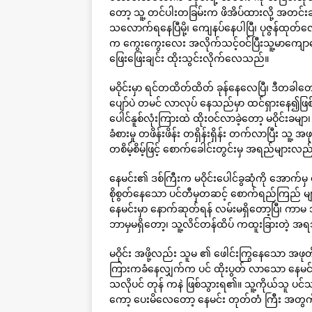
တော့ သူ့ တင်ပါးတခြမ်းက ဖိအိပ်ထားလို့ အတင်းဆွ
သလောက်ရနေပြီမို့၊ ကျေနပ်နေပါပြီ၊ ပုဇွန်ထုတ်
က ကွေးကွေးလေး အလိုက်သင့်ဝင်ပြီးသူ့မာကျောကျော 
ဖြေးဖြေးချင်း ထိုးသွင်းလိုက်လေသည်။
မဝိုင်းမှာ ရင်တထိတ်ထိတ် ခုန်နေလေပြီ၊ ဒီတခါ
ပျော်ပဲ တမင် လာလုပ် နေသည်မှာ ထင်ရှားနေ၍ဖြစ
ပေါင်နူစ်လုံးကြားထဲ ထိုးဝင်လာခဲ့တော့ မဝိုင်းခမ
ခံစားမှု တဖိန်းဖိန်း တရှိန်းရှိန်း တက်လာပြီး သ
တစိမ့်စိမ့်ဖြင့် စောက်ခေါင်းတွင်းမှ အရည်မျာ
နေမင်း၏ ဒစ်ကြီးက မဝိုင်းပေါင်ခွဆုံကို အောက်မှ ခ
စိုစွတ်နေသော ပင်တီမှတဆင့် စောက်ရည်ကြည် များမ
နေမင်းမှာ နောက်ဆုတ်ရန် လမ်းမရှိတော့ပြီ၊ ကာမ ဘီ
ဘာမှမရှိတော့၊ သူ့လိင်တန်ထိပ် ကထူးခြားတဲ့
မဝိုင်း အဖို့လည်း သူမ ၏ ဖေါင်းကြွနေသော အဖု
ကြားကခံနေလျှက်က ပင် ထိုးပွတ် လာသော နေမင်း လိ
သလိုပင် တုန် ကနဲ ဖြစ်သွားရ၏။ သူ့ကိုယ်သူ 
ကော့ ပေးမိလေတော့ နေမင်း တုတ်တံ ကြီး အတွက