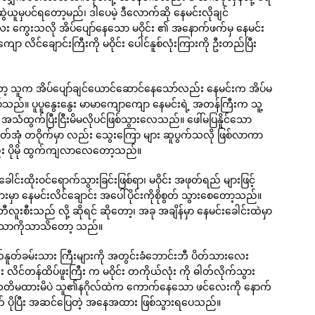
ဲယူမှပင်ရတော့မည်၊ ဒါပေမဲ့ ဒီလောက်ဆို နေမင်းလိုချင်
လေး ကွေးသလို အိပ်ပျော်နေသော မဝိုင်း ၏ အနောက်ဖက်မှ နေမင်း
လိင်ချောင်းကြီးကို မဝိုင်း ပေါင်နူစ်လုံးကြားကို ဦးတည်ပြီး
တော့ သူက အိပ်ပျော်ချင်ယောင်ဆောင်နေသော်လည်း နေမင်းက အိပ်မ
်သည်။ ပူပူနွေးနွေး မာမာကျောကျော နေမင်းရဲ့ အတန်ကြီးက သူ့
ျာ၊ အသံထွက်ပြီးငြီးမိမလိုပင်ဖြစ်သွားလေသည်။ ဖေါ်မပြနိူင်သော
ူ့ အဖုတ်အုံ တဝိုက်မှာ လည်း သွေးကြော များ ဆူပွက်သလို ဖြစ်လာကာ
းလည်း ပိုမို ထွက်ကျလာလေတော့သည်။
ေါင်းထိုးဝင်ရောက်သွားခြင်းဖြစ်ရာ၊ မဝိုင်း အဖုတ်ရည် များဖြင့်
ှာ နေမင်းလိင်ချောင်း အပေါ်ပိုင်းကိုစိုစွတ် သွားစေတော့သည်။
လူးစီးသည် လို့ ဆိုရင် ဆိုတော့၊ အခု အချိန်မှာ နေမင်းခေါင်းထဲမှာ
 အရသာကိုသာသိတော့ သည်။
တ်နူတ်ခမ်းသား ကြီးများကို အတွင်းခံဘောင်းဘီ ပိတ်သားလေး
င်တန်ထိပ်ဖူးကြီး က မဝိုင်း တကိုယ်လုံး ကို ဓါတ်လိုက်သွား
ပင်သတိမထားမိပဲ သူ၏နဂိုလ်ထဲက ကောက်နေသော ဖင်လေးကို နောက်
် ပိုပြီး အဆင်ပြေတဲ့ အနေအထား ဖြစ်သွားရပေသည်။