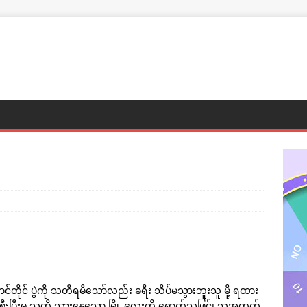
်တိုင် ပွဲကို သတိရမိသော်လည်း ခရီး သိပ်မသွားဘူးသူ မို့ ရထား
စီးပြီးမှ သူတို့ သွားနေသော မြို့ လေးကို ရောက်သဖြင့်၊ သူ့အတွက်