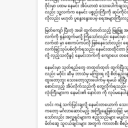
ဝိုင်းမှာ ပထမ နေမင်း အိပ်ယာထဲ သေးပေါက်ချသည် 
လည်း သူ့လက်က နေမင်း ပစ္စည်းကြီးကို ဆုပ်ကို
လိုလည်း မဟုတ် ပူနွေးနွေးပေမဲ့ ရေအများကြီးလည
မြတ်ကျော် ပြီးတဲ့ အခါ ထွက်တတ်သည့် ဖြူဖြူ အ
လက်ကို ရုန်းထွက်မလို့ ကြံသော်လည်း နေမင်းမှာ
လက်ထဲ မှာ စေးကပ်ကပ်လို ဖြစ်နေသော်လည်း ရေ
လက်ဖြင့်သုပ်ပစ်လိုက်ရသည်၊ နေမင်းထထိုင်တာ မြ
လို့ လှည့်သလိုနူင့် နေမင်းဘက်ကို ကျောပေး တစ
နေမင်းမှာ သုတ်ရည်တွေ တထုတ်ထုတ် ထွက်ပြီးသွ
လည်း မဝိုင်း ဆီမှ ဘာသံမှ မကြားရ လို့ စိတ်နည
ထူးတော့ဘူး သေးတော့သွားပေါက်မှ ရမယ် ဆိုပြီး င
စောင်းလှည့် အိပ်လိုက်သည်ကို တွေ့လိုက်ရသည
လုံးကြီးများက နေမင်း၏ နောင်တ ကို လုပ်မနေပါ
ဟင်း ကနဲ့ သက်ပြင်းချလို့ နေမင်းတယောက် သေးပ
ကတော့ မင်္ဂလာဆောင်မည့် အကြိုနေ့ဖြစ်သဖြင့် မ
သော်လည်း အလှူရှင်များက ဧည့်သည်များ မပျင်းအ
မိတ်ဆွေ သူငယ်ချင်းများ အတွက် ကားတစီး စီစဉ