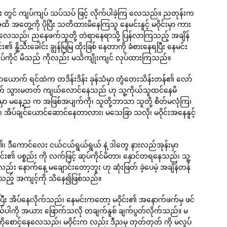
ကားလေး တွင် ကျပ်ကျပ် သပ်သပ် ဖြင့် လိုက်ပါခဲ့ကြ လေသည်။ ညတုန်းက
ွေ့ကို ပိုပြီး သတိထားမိနေကြသူ နေမင်းနူင့် မဝိုင်းမှာ ကား
ကြလေသည်၊ ညနေဖက်သူတို့ တဲရာနေရာသို့ ပြန်လာကြသည့် အချိန်
နိူ့သီးခေါင်း ချွန်မြမြ ထိုးခြစ် နေတာကို ခံစားနေရပြီး နေမင်း
်နူင့်ဆုပ်ကိုင် မိသည် ကိုလည်း မသိကျိုးကျင် လုပ်ထားကြသည်။
တယောက် ရင်ထဲက တဒိန်းဒိန်း ခုန်သံမှာ တွံတေးသိန်းတန်၏ လော်
ထွက် သွားမတတ် ကျယ်လောင်နေသည် ဟု သူ့ကိုယ်သူထင်နေမိ
ုံး မှာ မနေ့ည က အဖြစ်အပျက်ကို၊ သူတို့ဘာသာ သူတို့ စိတ်မလုံကြ၊
 အိပ်ချင်ယောင်ဆောင်နေတာလား၊ မသေခြာ သလို၊ မဝိုင်းအနေနူင့်
၏၊ ဒီကောင်လေး ငယ်ငယ်ရွယ်ရွယ် နဲ့ ဒါတွေ နားလည်အုန်းမှာ
မင်း၏ ပစ္စည်း ကို လက်ဖြင့် ဆုပ်ကိုင်မိတာ၊ နှောင်တရနေသည်၊ သူ့
ည်း နောက်နေ့ မချောင်းတော့ဘူး ဟု ဆုံးဖြတ် ခဲ့ပေမဲ့ အချိန်တန်
ည့် အကျင့်ကို သိနေ၍ဖြစ်သည်။
းပြီး အိပ်နေလိုက်သည်၊ နေမင်းကတော့ မဝိုင်း၏ အနောက်ဖက်မှ ဖင်
 ငယ်ပါကို အယား ဖြောက်သလို တချက်နူစ် ချက်ပွတ်လိုက်သည်။ မ
 ကိုစောင့်နေလေသည်၊ မဝိုင်းက လည်း ဒီညမှ တုတ်တုတ် ကို မလှုပ်