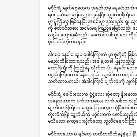
မဝိုင်းရဲ့ မျက်စေ့တွေက အမှတ်တမဲ့ နေမင်းဘက်ကိ
ရင်း ပုဆိုးမှာ ပြေလျှောကျနေပြီး သူ့ငယ်ပါကြ
မှာ မှိုကြီးလို ဖြစ်နေပြီး အရင်းမှာ နည်းနည်း ရှူ
ကို စိတ်ဝင်တစား အငမ်းမရ ကြည့်နေဖြစ်သည်၊ အ
လည်း တွေးနေမိသည်။ မကောင်း ပါဘူး လေ ကိုယ့်မ
မှိတ် အိပ်လိုက်သည်။
ဒါပေမဲ့ ခနပါပဲ သူမ ပေါင်ကြားထဲ မှာ စိုတိုတို ဖြ
မနည်းထိန်းထားရသည်၊ အဲဒါနဲ့ တခါ ပြန်လှည့်ပြီး 
ထောင်ကြီးကို ကြည့်နေ လိုက်တယ်။ နေမင်း သေးအရမ
ပစ္စည်းကြီးထောင်နေတာရယ်၊ သူ့အိပ်ယာ မဟုတ်ဘ
သတိထားမိတယ်။ အဲဒါကြောင့် မျက်လုံးကို ချက်ခြင်
မဝိုင်းရဲ့ ခေါင်းလေးက ငုံ့ငုံ့လေး ဆိုတော့ နိူးနေလာ
အနေအထားက ပက်လက်လေး လက်ဖဝါးက လည်းပွင့်လ
ရဲ့ လိင်တန်ကြီးက သွေးကြောတွေက ပိုပြီးတင်းမာ လ
တိုးလိုက်ပြီး သူ့ကိုယ်ကို မဝိုင်းဘက် စောင်းလ
မသိမသာ ကော့ပေးလိုက်တော့ သူ့လိင်ချောင်းကြီး
မဝိုင်းတယောက် ရင်တွေ တထိတထိတ်ခုန်ခဲ့ရပါပြီ။ 