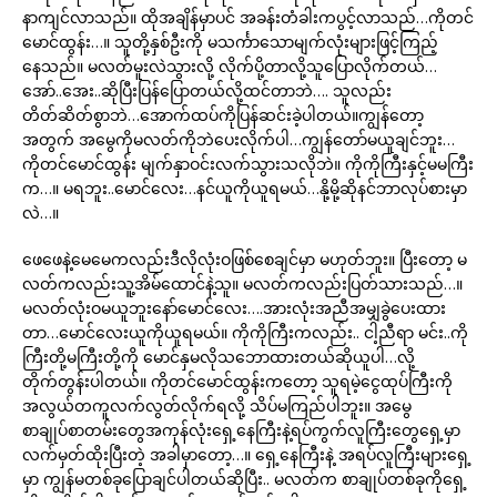
နာကျင်လာသည်။ ထိုအချိန်မှာပင် အခန်းတံခါးကပွင့်လာသည်…ကိုတင်
မောင်ထွန်း…။ သူတို့နှစ်ဦးကို မသင်္ကာသောမျက်လုံးများဖြင့်ကြည့်
နေသည်။ မလတ်မူးလဲသွားလို့ လိုက်ပို့တာလို့သူပြောလိုက်တယ်…
အော်..အေး..ဆိုပြီးပြန်ပြောတယ်လို့ထင်တာဘဲ…. သူလည်း
တိတ်ဆိတ်စွာဘဲ…အောက်ထပ်ကိုပြန်ဆင်းခဲ့ပါတယ်။ကျွန်တော့
အတွက် အမွေကိုမလတ်ကိုဘဲပေးလိုက်ပါ…ကျွန်တော်မယူချင်ဘူး…
ကိုတင်မောင်ထွန်း မျက်နှာဝင်းလက်သွားသလိုဘဲ။ ကိုကိုကြီးနှင့်မမကြီး
က…။ မရဘူး..မောင်လေး…နင်ယူကိုယူရမယ်…နို့မို့ဆိုနင်ဘာလုပ်စားမှာ
လဲ…။
ဖေဖေနဲ့မေမေကလည်းဒီလိုလုံးဝဖြစ်စေချင်မှာ မဟုတ်ဘူး။ ပြီးတော့ မ
လတ်ကလည်းသူ့အိမ်ထောင်နဲ့သူ။ မလတ်ကလည်းပြတ်သားသည်…။
မလတ်လုံးဝမယူဘူးနော်မောင်လေး….အားလုံးအညီအမျှခွဲပေးထား
တာ…မောင်လေးယူကိုယူရမယ်။ ကိုကိုကြီးကလည်း.. ငါ့ညီရာ မင်း..ကို
ကြီးတို့မကြီးတို့ကို မောင်နှမလိုသဘောထားတယ်ဆိုယူပါ…လို့
တိုက်တွန်းပါတယ်။ ကိုတင်မောင်ထွန်းကတော့ သူရမဲ့ငွေထုပ်ကြီးကို
အလွယ်တကူလက်လွတ်လိုက်ရလို့ သိပ်မကြည်ပါဘူး။ အမွေ
စာချုပ်စာတမ်းတွေအကုန်လုံးရှေ့နေကြီးနဲ့ရပ်ကွက်လူကြီးတွေရှေ့မှာ
လက်မှတ်ထိုးပြီးတဲ့ အခါမှာတော့…။ ရှေ့နေကြီးနဲ့ အရပ်လူကြီးများရှေ့
မှာ ကျွန်မတစ်ခုပြောချင်ပါတယ်ဆိုပြီး.. မလတ်က စာချုပ်တစ်ခုကိုရှေ့