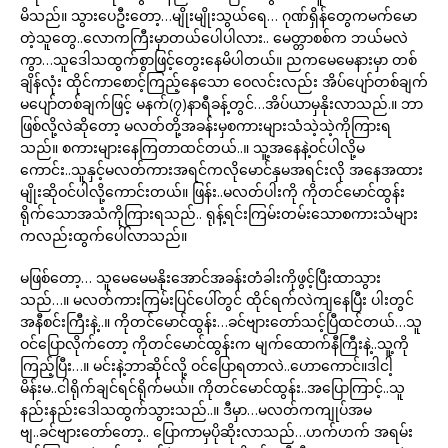
မိသည်။ သွားပေဦးတော့…မျိုးမျိုးသွယ်ရေ… ဂုဏ်ရှိန်တွေကမက်မော
တဲ့သူတွေ..လောကကြီးမှာတယ်ပေါပါလား.. မေတ္တာစစ်က ဘယ်မလဲ
ကွာ…သူဒေါသထွက်စွာဖြင့်တွေးနေမိပါတယ်။ ညကမေမေနားမှာ တစ်
ချိန်လုံး ထိုင်ကာစောင့်ကြည့်နေသော ဝေလင်းလည်း အိပ်ပျော်တစ်ချက်
မပျော်တစ်ချက်ဖြင့် မနက်(၇)နာရီခန့်တွင်…အိပ်ယာမှနိုးလာသည်.။ ဘာ
ဖြစ်လို့လဲဆိုတော့ မလတ်တို့အခန်းမှစကားများသံသဲ့သဲ့ကိုကြားရ
သည်။ စကားများနေကြတာထင်တယ်..။ သူ့အနေနဲ့ဝင်ပါလို့မ
ကောင်း..သူနှင့်မလတ်ကားအရင်ကလိုမောင်နှမအရင်းလို အနေအထား
မျိုးဆိုဝင်ပါလို့ကောင်းတယ်။ ဖြန်း..မလတ်ပါးကို ကိုတင်မောင်ထွန်း
ရိုက်သောအသံကိုကြားရသည်.. ရုန့်ရင်းကြမ်းတမ်းသောစကားသံများ
ကလည်းထွက်ပေါ်လာသည်။
မဖြစ်တော့… သူမေမေမနိုးအောင်အခန်းတံခါးကိုဖွင့်ပြီးထာသွား
သည်…။ မလတ်ကားကြမ်းပြင်ပေါ်တွင် ထိုင်ရက်လဲကျနေပြီး ပါးတွင်
အနီစင်းကြီးနဲ့..။ ကိုတင်မောင်ထွန်း…ခင်ဗျားတော်သင့်ပြီထင်တယ်…သူ
ဝင်ပြောလိုက်တော့ ကိုတင်မောင်ထွန်းက မျက်ထောက်နီကြီးနဲ့..သူ့ကို
ကြည့်ပြီး…။ မင်းနဲ့ဘာဆိုင်လို့ ဝင်ပြောရတာလဲ..ဟောကောင်။ဒါငါ့
မိန်းမ..ငါရိုက်ချင်ရင်ရိုက်မယ်။ ကိုတင်မောင်ထွန်း..အပြောကြာင့်..သူ
နည်းနည်းဒေါသထွက်သွားသည်..။ ဒီမှာ…မလတ်ကကျုပ်အမ
ဗျ..ခင်ဗျားတော်တော့.. ပြောကာမှပိုဆိုးလာသည်…ဟက်ဟက် အရမ်း