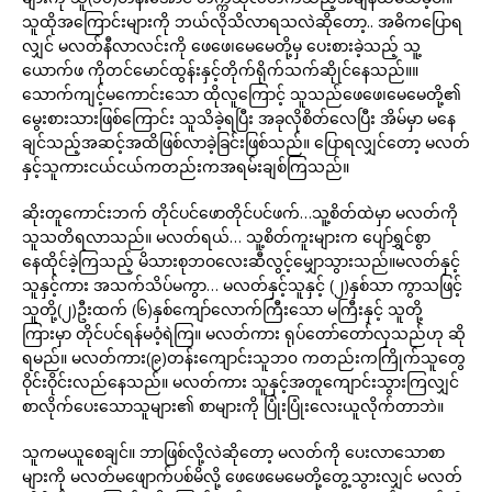
သူထိုအကြောင်းများကို ဘယ်လိုသိလာရသလဲဆိုတော့.. အဓိကပြောရ
လျှင် မလတ်နီလာလင်းကို ဖေဖေ၊မေမေတို့မှ ပေးစားခဲ့သည့် သူ့
ယောက်ဖ ကိုတင်မောင်ထွန်းနှင့်တိုက်ရိုက်သက်ဆိုုင်နေသည်။။
သောက်ကျင့်မကောင်းသော ထိုလူကြောင့် သူသည်ဖေဖေ၊မေမေတို့၏
မွေးစားသားဖြစ်ကြောင်း သူသိခဲ့ရပြီး အခုလိုစိတ်လေပြီး အိမ်မှာ မနေ
ချင်သည့်အဆင့်အထိဖြစ်လာခဲ့ခြင်းဖြစ်သည်။ ပြောရလျှင်တော့ မလတ်
နှင့်သူကားငယ်ငယ်ကတည်းကအရမ်းချစ်ကြသည်။
ဆိုးတူကောင်းဘက် တိုင်ပင်ဖောတိုင်ပင်ဖက်…သူ့စိတ်ထဲမှာ မလတ်ကို
သူသတိရလာသည်။ မလတ်ရယ်… သူ့စိတ်ကူးများက ပျော်ရွှင်စွာ
နေထိုင်ခဲ့ကြသည့် မိသားစုဘဝလေးဆီလွင့်မျှောသွားသည်။မလတ်နှင့်
သူနှင့်ကား အသက်သိပ်မကွာ… မလတ်နှင့်သူနှင့် (၂)နှစ်သာ ကွာသဖြင့်
သူတို့(၂)ဦးထက် (၆)နှစ်ကျော်လောက်ကြီးသော မကြီးနှင့် သူတို့
ကြားမှာ တိုင်ပင်ရန်မဝံ့ရဲကြ။ မလတ်ကား ရုပ်တော်တော်လှသည်ဟု ဆို
ရမည်။ မလတ်ကား(၉)တန်းကျောင်းသူဘ၀ ကတည်းကကြိုက်သူတွေ
ဝိုင်းဝိုင်းလည်နေသည်။ မလတ်ကား သူနှင့်အတူကျောင်းသွားကြလျှင်
စာလိုက်ပေးသောသူများ၏ စာများကို ပြုံးပြုံးလေးယူလိုက်တာဘဲ။
သူကမယူစေချင်။ ဘာဖြစ်လို့လဲဆိုတော့ မလတ်ကို ပေးလာသောစာ
များကို မလတ်မဖျောက်ပစ်မိလို့ ဖေဖေမေမေတို့တွေ့သွားလျှင် မလတ်