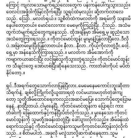
ကြောင့် ကျလာသောမျက်ရည်လေးတွေက ပန်းကန်ပေါ်ကျသွားသည်။
ဝေလင်းအဖို့ဒါကိုမြင်လိုက်ရပြီး သူ့ရင်ထဲမှလည်း ဆို့တက်လာလေ
သည်.. သြော်…မလတ်ရယ်.။ သူ့စိတ်ထဲကမလတ်ကို အရမ်းကို သနားမိ
နေပါတော့တယ်။ မောင်လေးကား မေမေ့ကိုကြည့်ပြီး…ငိုသည်.. အသံမ
ထွက်ဘဲမျက်ရည်တွေကျနေသည်.. ထိုအချိန်မှာ အိမ်ရှေ့မှ ဆူညံသော
အသံတွေကြားရသည်..။ ကိုတင်မောင်ထွန်း မူးမူးနဲ့ပြန်လာပြီလေ..ဒီလို
ပဲ..အမြဲတမ်းမူးပြီးပြန်လာတယ်။ နီလာ…နီလာ…ကိုယ့်ကိုလာတွဲဦး..ဝေါ့..
ရှေ့မှာ အန်နေသံကိုကြားရသည်..။ မလတ်က အိမ်အောက်ကို
ကဗျာကယာဆင်းပြီး လင်ဖြစ်သူကိုသွားတွဲရသည်။ ကိုတင်မောင်ထွန်း
က သီချင်းတွေ အော်ဟစ်ပြီးဆိုနေသေးသည်.. ကားတံခါးကိုပင် မပိတ်
နိုင်တော့..။
ရှင်..ဒီအရက်တွေသောက်လာပြန်ပြီလား..မေမေနေမကောင်းဘူးဆိုတာ
သိရက်နဲ့.. ချစ်လို့ကြိုက်လို့ယူထားရတဲ့ လင်မယားမဟုတ်တဲ့ခါကျ
တော့ သူတို့အိမ်ထောင်ရေးကလည်းအဆင်မပြေ။ သောက်ပိုတွေပြောမ
နေနဲ့…နားငြီးတယ်..ငါမူးနေပြီ.. ကိုတင်မောင်ထွန်းက ပြောရင်း ကား
တံခါးကို ခြေထောက်နှင့်ကန်ပြီးပိတ်လိုက်သည်..။ မူးနေသော ကိုတင်
မောင်ထွန်းကို သူမတို့အခန်းထဲတွဲပြီး ခေါ်သွားလိုက်သည်။ အိမ်ခန်းထဲ
ရောက်သည်နှင့် ကိုတင်မောင်ထွန်းကသူမကိုကုတင်ပေါ်တွန်းလှဲလိုက်
သည်…။ စိတ်မပါဘဲ…အခုလို မလွဲသာလို့ဆက်ဆံနေရတာ..သူမ