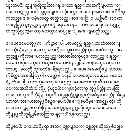
ယူလာၿပီး သူ႔ကိုထိုသူမ်ားေရးေသာ ရည္းစားစာကိုျပကာ ႏွ
စ္ေယာက္အတူ စာက်က္ရင္းျပကာ ခိုးဖတ္ရင္း အေရးအသားမ်ားကိုရီၾ
ကသည္။ ဒါေပမဲ့မလတ္က စာညံ့သည္။ စာေမးပြဲ (၁)ႏွစ္က်ၿပီး (၁၀)တ
န္းႏွစ္တြင္ သူႏွင့္အတူတူတက္ခဲ့ရေသးသည္။ သူစာေမးပြဲေအာင္လို႔
တကၠသိုလ္တက္ေတာ့ မလတ္ကား ဆယ္တန္း(၂)ခါေျမာက္က်သည္။
ေဖေဖေမေမတို႔က… က်မွာေပါ့…စာမလုပ္ဘဲ..ရည္းစားဘဲထားေန
တာကိုလို႔ေျပာေတာ့ မလတ္ငိုသည္။ မလတ္ကိုသူသနားမိသည္…မလ
တ္သည္သူ႔ကိုလာေပးသည့္ရည္းစားစာမ်ားကိုယူေသာ္လည္း ရည္း
စားမထားခဲ့တာသူအသိဆုံး။ မလတ္၏ ဉာဏ္ထိုင္းမႈေၾကာင့္ က်
တာပင္။ မလတ္ကိုသူကဘဲေခ်ာ့ရသည္…ေဖေဖေမေမတို႔ေျပာတာ
ကိုစိတ္ထဲမထားပါနဲ႔ေပါ့ မလတ္ကား ေနပါေစေမာင္ေလးရယ္..မလတ္
ရဲ႕ကံေပါ့.. တကယ္ေတာ့ မလတ္ရည္းစားမထားဘူးဆိုတာ ေမာ
င္ေလးအသိဆုံးပါလို႔ ငိုယိုၿပီးေျပာခဲ့တာကို သူ႔မ်က္လုံးကမထြ
က္ေသးဘူး။ ဒီလိုနဲ႔ သူဒုတိယႏွစ္တက္လို႔ျပန္လာတဲ့အခ်ိန္မွာမလတ္ကို အိမ္ကေ
ယာက်ၤားေပးစားဖို႔စီစဥ္ေနပါၿပီ။ ေျခၿငိမ္ေအာင္လို႔တဲ့။ ကို
တင္ေမာင္ထြန္းတဲ့ စီးပြားေရးလုပ္ငန္းရွင္တစ္ဦးပင္။ ေဖေဖေမေမ
တို႔နဲ႔ထိုလူရဲ႕မိဘေတြက ရင္းႏွီးၾကသည္။
ထိုမွစၿပီး ေပးစားဖို႔ရာ အထိျဖစ္လာျခင္းျဖစ္သည္။ ထိုသို႔စီစဥ္ရျခ