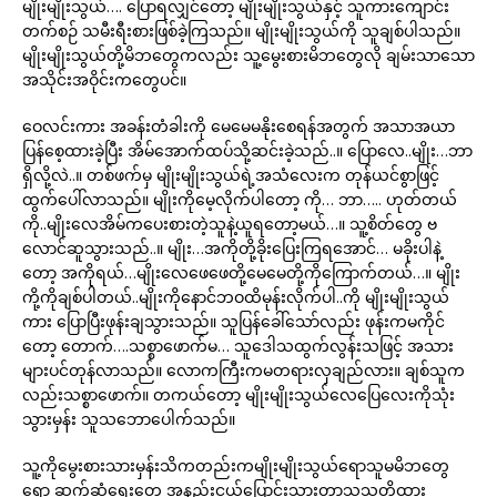
မျိုးမျိုးသွယ်…. ပြောရလျှင်တော့ မျိုးမျိုးသွယ်နှင့် သူကားကျောင်း
တက်စဉ် သမီးရီးစားဖြစ်ခဲ့ကြသည်။ မျိုးမျိုးသွယ်ကို သူချစ်ပါသည်။
မျိုးမျိုးသွယ်တို့မိဘတွေကလည်း သူ့မွေးစားမိဘတွေလို ချမ်းသာသော
အသိုင်းအဝိုင်းကတွေပင်။
ဝေလင်းကား အခန်းတံခါးကို မေမေမနိုးစေရန်အတွက် အသာအယာ
ပြန်စေ့ထားခဲ့ပြီး အိမ်အောက်ထပ်သို့ဆင်းခဲ့သည်..။ ပြောလေ..မျိုး…ဘာ
ရှိလို့လဲ..။ တစ်ဖက်မှ မျိုးမျိုးသွယ်ရဲ့အသံလေးက တုန်ယင်စွာဖြင့်
ထွက်ပေါ်လာသည်။ မျိုးကိုမေ့လိုက်ပါတော့ ကို… ဘာ….. ဟုတ်တယ်
ကို..မျိုးလေအိမ်ကပေးစားတဲ့သူနဲ့ယူရတော့မယ်…။ သူ့စိတ်တွေ ဗ
လောင်ဆူသွားသည်..။ မျိုး…အကိုတို့ခိုးပြေးကြရအောင်… မခိုးပါနဲ့
တော့ အကိုရယ်…မျိုးလေဖေဖေတို့မေမေတို့ကိုကြောက်တယ်…။ မျိုး
ကို့ကိုချစ်ပါတယ်..မျိုးကိုနောင်ဘဝထိမုန်းလိုက်ပါ..ကို မျိုးမျိုးသွယ်
ကား ပြောပြီးဖုန်းချသွားသည်။ သူပြန်ခေါ်သော်လည်း ဖုန်းကမကိုင်
တော့ တောက်….သစ္စာဖောက်မ… သူဒေါသထွက်လွန်းသဖြင့် အသား
များပင်တုန်လာသည်။ လောကကြီးကမတရားလှချည်လား။ ချစ်သူက
လည်းသစ္စာဖောက်။ တကယ်တော့ မျိုးမျိုးသွယ်လေပြေလေးကိုသုံး
သွားမှန်း သူသဘောပေါက်သည်။
သူ့ကိုမွေးစားသားမှန်းသိကတည်းကမျိုးမျိုးသွယ်ရောသူမမိဘတွေ
ရော ဆက်ဆံရေးတွေ အနည်းငယ်ပြောင်းသွားတာသူသတိထား