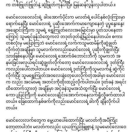
က တစ်ဗြုတ်ဗြုတ်နဲ့ ဆွဲဖြုတ်ကုန်ပါပြီ။ မြန်ဆန်လွန်းလှပါတယ်.။
မောင်လေးဝေလင်းရဲ့ ခါးအောက်ပိုင်းက မလတ်ရဲ့ပေါင်နှစ်လုံးကြားမှာ
ရောက်နေပြီး မောင်လေးရဲ့ ပုဆိုးအောက်ကမာကျောနေတဲ့ ပူပူနွေးနွေး
အချောင်းကြီးက သူမရဲ့ ရွှေကြုတ်လေးအမြောင်းမှာ ပွတ်သပ်နေတာ
ကြောင့် သူမရင်ခုန်သံတွေကလဲ တဒုတ်ဒုတ်နဲ့မြည်နေပါတယ်။ စကား
တစ်လုံးမှ မပြောကြဘဲ မောင်လေးရဲ့လက်ကသူမထမိန်ကိုဆွဲချွတ်
လိုက်တဲ့အချိန်မှာ သူမလက်ကလည်းမောင်လေးရဲ့ ပုဆိုးကိုချွတ်ပြီး
သားဖြစ်နေပါပြီ။ မောင်လေးရဲ့အောက်ခံဘောင်းဘီကို သူမကဘဲ အ
နမ်းခြင်းဖလှယ်ရင်းဆွဲချွတ်လိုက်တော့ မောင်လေးဝေလင်းရဲ့ ဒုတ်ကြီး
ကလည်းပေါ်လာပါတယ်။ မောင်လေးရဲ့ဒုတ်ကြီးကိုသူမလက်နဲ့ ဆွဲကိုင်
လိုက်ပြီး သူမရွှေကြုတ်အဝလေးနဲ့တေ့ပေးလိုက်တဲ့အခါမှာ မောင်လေး
က လည်း အငမ်းမရ အတင်းကိုထိုးထည့်လိုက်ပါတယ်။ ဒုတ်ခနဲ အရင်း
ထိထောက်သွားတဲ့ အချိန်မှာ အင့်ခနဲသူမအသံထွက်ပြီး မောင်လေးရဲ့
ကောျပြင်ကြီးကို မောင်လေးချိုင်းအောက်ကနေလက်ရှိုလို့ဖက်ထားပါ
တယ်။ ခြေထောက်နှစ်ဖက်ကိုလည်းမောင်လေးရဲ့ခါးကို ချိန်လိုက်ပါ
တယ်။
မောင်လေးလက်တွေက မွေ့ယာပေါ်ထောက်ပြီး မလတ်ကိုအပီကြုံး
တော့တာပါဘဲ။ မလတ်ကလည်း ယုယကြည်ဖြူစွာနဲ့ သူမမောင်လေးဝေ