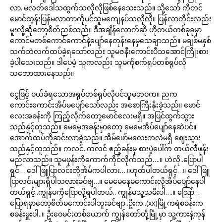
လာ..မလတ်ဒေါသထွက်သလိုလိုဖြစ်နေသေးသည်။ သို့သော် ကိုတင်
မောင်ထွန်းပြန်မလာတာကိုပင်သူမကျေနပ်သလိုလို။ ပြန်လာတိုင်းလည်း
မူးလို့ဆိုတော့စိတ်ညစ်သည်။ ဒီအချိန်လောက်ဆို ဟိုတယ်တစ်ခုခုမှာ
ကောင်မတစ်ကောင်ကောင်နဲ့ပျော်နေတုန်းနေမှသေချာသည်။ မချစ်မနှစ်
သက်ဘဲလက်ထပ်ခဲ့ရသော်လည်း သူမဇနီးကောင်းပီသအောင်ကြိုးစား
ခဲ့ပါသေးသည်။ ဒါပေမဲ့ သူကလည်း သူမကိုစက်ရုပ်တစ်ရုပ်လို
သဘောထားနေသည်။
ငွေဖြင့် ဝယ်ခံရသောအရုပ်တစ်ရုပ်လိုပင်သူမဘဝက။ ညက
ကောင်းကောင်းအိပ်မပျော်သော်လည်း အစောကြီးနိုးခဲ့သည်။ မောင်
လေးအခန်းကို ကြည့်လိုက်တော့မောင်လေးမရှိ။ အပြင်ထွက်သွား
သည်နှင့်တူသည်။ မေမေ့အခန်းမှာတော့ မေမေအိပ်ပျော်နေဆဲပင်။
အောက်ထပ်ကိုဆင်းလာခဲ့သည်။ အိမ်ဖော်မလေးကလဲမရှိ ဈေးသွား
သည်နှင့်တူသည်။ ကလင်..ကလင် ဧည့်ခန်းမှ စားပွဲပေါ်က တယ်လီဖုန်း
မည်လာသည်။ သူမဖုန်းကိုကောက်ကိုင်လိုက်သည်….။ ဟဲလို..ပြောပါ
ရှင်… ဒေါ်ဖြူပြာလင်းတို့အိမ်ကပါလား….။ဟုတ်ပါတယ်ရှင့်…။ ဒေါ်ဖြူ
ပြာလင်းများရှိပါသလားခင်ဗျ…။ မေမေနေမကောင်းလို့အိပ်ပျော်နေပါ
တယ်ရှင့်..ကျွန်မကိုပြောလို့ရပါတယ်.. ကျွန်မသူ့သမီးပါ….။ သြော်…
ပြောရမှာတော့စိတ်မကောင်းပါဘူးခင်ဗျာ..ဦးက..(xx)မြို့ကရဲစခန်းက
စခန်းမှူးပါ..။ ဦးဝေမင်းတစ်ယောက် ကျွန်တော်တို့မြို့မှာ သူ့ကားနဲ့ကုန်