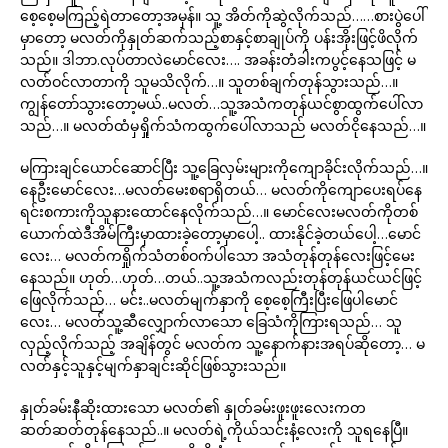
စေ့စေ့မကြည့်ရဲတာတော့အမှန်။ သူ့ အိတ်ကိုဆွဲလိုက်သည်……စားပွဲပေါ်
မှာတော့ မလတ်ကိုနှုတ်ဆက်သည့်စာနှင့်စာချုပ်ကို ပန်းအိုးဖြင့်ဖိလိုက်
သည်။ ဒါဘာ.လုပ်တာလဲမောင်လေး…. အခန်းတံခါးကပွင့်နေသဖြင့် မ
လတ်ဝင်လာတာကို သူမသိလိုက်…။ သူတစ်ချက်တုန်သွားသည်…။
ကျွန်တော်သွားတော့မယ်..မလတ်…သူ့အသံကတုန်ယင်စွာထွက်ပေါ်လာ
သည်…။ မလတ်ထံမှရှိုက်သံကထွက်ပေါ်လာသည် မလတ်ငိုနေသည်…။
မကြားချင်ယောင်ဆောင်ပြီး သူ့ခြေလှမ်းများကိုကျောခိုင်းလိုက်သည်…။
နေဦးမောင်လေး…မလတ်မေးစရာရှိတယ်… မလတ်ကိုကျောပေးရပ်နေ
ရင်းစကားကိုသူနားထောင်နေလိုက်သည်…။ မောင်လေးမလတ်ကိုတစ်
ယောက်ထဲဒီအိမ်ကြီးမှာထားခဲ့တော့မှာပေါ့.. ထားနိုင်ခဲ့တယ်ပေါ့…မောင်
လေး… မလတ်ကရှိုက်သံတစ်ဝက်ပါသော အသံတုန်တုန်လေးဖြင့်မေး
နေသည်။ ဟုတ်…ဟုတ်…တယ်..သူ့အသံကလည်းတုန်တုန်ယင်ယင်ဖြင့်
ဖြေလိုက်သည်… မင်း..မလတ်မျက်နှာကို စေ့စေ့ကြီးပြီးဖြေပါမောင်
လေး… မလတ်သူ့ဆီလျှောက်လာသော ခြေသံကိုကြားရသည်… သူ
လှည့်လိုက်သည့် အချိန်တွင် မလတ်က သူ့နောက်နားအရပ်ဆိုတော့… မ
လတ်နှင့်သူနှင့်မျက်နှာချင်းဆိုင်ဖြစ်သွားသည်။
နှုတ်ခမ်းနီဆိုးထားသော မလတ်၏ နှုတ်ခမ်းဖူးဖူးလေးကတ
ဆတ်ဆတ်တုန်နေသည်..။ မလတ်ရဲ့ကိုယ်သင်းနံ့လေးကို သူရနေပြီ။