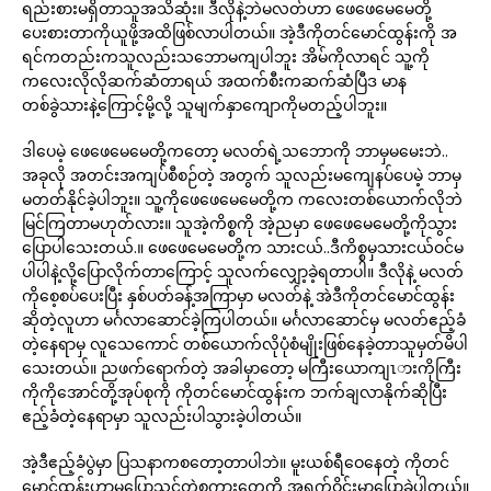
ရည်းစားမရှိတာသူအသိဆုံး။ ဒီလိုနဲ့ဘဲမလတ်ဟာ ဖေဖေမေမေတို့
ပေးစားတာကိုယူဖို့အထိဖြစ်လာပါတယ်။ အဲ့ဒီကိုတင်မောင်ထွန်းကို အ
ရင်ကတည်းကသူလည်းသဘောမကျပါဘူး အိမ်ကိုလာရင် သူ့ကို
ကလေးလိုလိုဆက်ဆံတာရယ် အထက်စီးကဆက်ဆံပြီဒ မာန
တစ်ခွဲသားနဲ့ကြောင့်မို့လို့ သူမျက်နှာကျောကိုမတည့်ပါဘူး။
ဒါပေမဲ့ ဖေဖေမေမေတို့ကတော့ မလတ်ရဲ့သဘောကို ဘာမှမမေးဘဲ..
အခုလို အတင်းအကျပ်စီစဉ်တဲ့ အတွက် သူလည်းမကျေနပ်ပေမဲ့ ဘာမှ
မတတ်နိုင်ခဲ့ပါဘူး။ သူ့ကိုဖေဖေမေမေတို့က ကလေးတစ်ယောက်လိုဘဲ
မြင်ကြတာမဟုတ်လား။ သူအဲ့ကိစ္စကို အဲ့ညမှာ ဖေဖေမေမေတို့ကိုသွား
ပြောပါသေးတယ်.။ ဖေဖေမေမေတို့က သားငယ်..ဒီကိစ္စမှသားငယ်ဝင်မ
ပါပါနဲ့လို့ပြောလိုက်တာကြောင့် သူလက်လျှော့ခဲ့ရတာပါ။ ဒီလိုနဲ့ မလတ်
ကိုစေ့စပ်ပေးပြီး နှစ်ပတ်ခန့်အကြာမှာ မလတ်နဲ့ အဲဒီကိုတင်မောင်ထွန်း
ဆိုတဲ့လူဟာ မင်္ဂလာဆောင်ခဲ့ကြပါတယ်။ မင်္ဂလာဆောင်မှ မလတ်ဧည့်ခံ
တဲ့နေရာမှ လူသေကောင် တစ်ယောက်လိုပုံစံမျိုးဖြစ်နေခဲ့တာသူမှတ်မိပါ
သေးတယ်။ ညဖက်ရောက်တဲ့ အခါမှာတော့ မကြီးယောကျၤားကိုကြီး
ကိုကိုအောင်တို့အုပ်စုကို ကိုတင်မောင်ထွန်းက ဘက်ချလာနိုက်ဆိုပြီး
ဧည့်ခံတဲ့နေရာမှာ သူလည်းပါသွားခဲ့ပါတယ်။
အဲ့ဒီဧည့်ခံပွဲမှာ ပြသနာကစတော့တာပါဘဲ။ မူးယစ်ရီဝေနေတဲ့ ကိုတင်
မောင်ထွန်းဟာမပြောသင့်တဲ့စကားတွေကို အရက်ဝိုင်းမှာပြောခဲ့ပါတယ်။