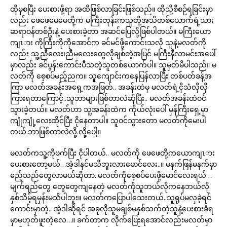
ထိုမှစပြီး ပေးစားဖို့ရာ အထိဖြစ်လာခြင်းဖြစ်သည်။ ထိုသို့စီစဉ်ရခြင်းမှာ
လည်း ဖေဖေမေမေတို့က မကြီးတုန်းကသူတို့အသိတစ်ယောက်ရဲ့သား
ဆရာဝန်တစ်ဦးနဲ့ ပေးစားခဲ့တာ အဆင်ပြေလို့ဖြစ်ပါတယ်။ မကြီးယော
ကျၤား ကိုကြီးကိုကိုအောင်က ခင်မင်ဖို့ကောင်းသလို သူနဲ့မလတ်ကို
လည်း သူ့ညီလေး၊ညီမလေးတွေလိုချစ်တဲ့အပြင် မကြီးနီလာမင်းအပေါ်
မှာလည်း ခင်ပွန်းကောင်းပီသတဲ့သူတစ်ယောက်ပါ။ သူမှတ်မိပါသည်။ မ
လတ်ကို စေ့စပ်မည့်ညက။ သူကျောင်းကနေပြန်လာပြီး တစ်ပတ်ခန့်အ
ကြာ မလတ်အခန်းအရှေ့ကအဖြတ်.. အခန်းထဲမှ မလတ်ရဲ့ငိုသံလိုလို
ကြားရတာကြောင့်..သူဘာများဖြစ်တာလဲဆိုပြီး.. မလတ်အခန်းထဲဝင်
သွားခဲ့တယ်။ မလတ်ဟာ သူ့အခန်းထဲက ကိုယ်လုံးပေါ် မှန်ကြီးရှေ့မှာ
ကျုံကျုံ့လေးထိုင်ပြီး ငိုနေတာပါ။ သူဝင်သွားတော မလတ်ကိုမေးပါ
တယ်.ဘာဖြစ်တာလဲလို့.လို့ပေါ့။
မလတ်ကသူ့ကိုဖက်ပြီး ငိုပါတယ်.. မလတ်ကို ဖေဖေတို့ကယောကျၤား
ပေးစားတော့မယ်…အဲ့ဒါနင်မသိဘူးလားမောင်လေး..။ မနက်ဖြန်မနက်မှာ
ဧည့်သည်တွေလာမယ်ဆိုတာ..မလတ်ကိုစေ့စပ်ပေးဖို့မောင်လေးရယ်…
မျက်ရည်တွေ တွေတွေကျနေတဲ့ မလတ်ကိုသူဘယ်လိုကနေဘယ်လို
နှစ်သိမ့်ရမှန်းမသိပါဘူး။ မလတ်ကပြောပါသေးတယ်..သူရုပ်မလှခဲ့ရင်
ကောင်းမှာတဲ့.. အဲ့ဒါဆိုရင် အခုလိုသူမချစ်မနှစ်သက်တဲ့သူနဲ့ပေးစားခံရ
မှာမဟုတ်ဖူးတဲ့လေ…။ ခက်တာက လိုက်ပြေးရအောင်လည်းမလတ်မှာ