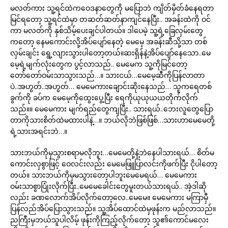
မလတ်ကား သူ့ရင်ထဲကဝေဒနာတွေကို မပြောဘဲ ကျိတ်မှိတ်ခံနေရတာ
မြင်ရတော့ သူ့ရင်ထဲမှာ တဆတ်ဆတ်နာကျင်နေပြီး.. အခန်းထဲကို ဝင်
ကာ မလတ်ကို နှစ်သိမ့်ပေးချင်ပါတယ်။ ဒါပေမဲ့ သူ့ရဲ့ခြေလှမ်းတွေ
ကတော့ နေမကောင်းလို့အိပ်ပျော်နေတဲ့ မေမေ့ အခန်းဆီသို့သာ တစ်
လှမ်းချင်း ရွေ့လျားသွားပါတော့တယ်။ဆးရှိန်နဲ့အိပ်ပျော်နေသော..မေ
မေ့ရဲ့မျက်လုံးတွေက ပွင့်လာသည်.. မေမေက သူ့ကိုမြင်တော့
တော်တော်ဝမ်းသာသွားသည်…။ သားငယ်…မေမေ့ဆီကိုပြန်လာတာ
ပဲ..အဟွတ်..အဟွတ်… မေမေကားချောင်းဆိုးနေသည်… သူကရေတစ်
ခွက်ကို ခပ်က မေမေ့ကိုထွေးပွေ့ပြီး ရေကိုယုယုယယတိုက်လိုက်
သည်။။ မေမေကား မျက်ရည်တွေကျပြီး.. သားရယ်..ဘေးလူတွေပြော
တာကိုသားစိတ်ထဲမထားပါနဲ့…။ ဘယ်လိုဘဲဖြစ်ဖြစ်…သားဟာမေမေတို့
ရဲ့သားအရင်းဘဲ…။
သားဘယ်ကိုမှသွားစရာမလိုဘူး…မေမေတို့နဲ့ဘဲနေပါသားရယ်… စိတ်မ
ကောင်းလှစွာဖြင့် ဝေလင်းလည်း မေမေဖြူပြာလင်းကိုဖက်ပြီး ငိုပါတော့
တယ်။ သားဘယ်ကိုမှမသွားတော့ပါဘူးမေမေရယ်… မေမေကား
ဝမ်းသာစွာပြုံးလိုက်ပြီး..မေမေခေါင်းတွေမူးတယ်သားရယ်.. အဲ့ဒါဆို
လည်း ခဏလောက်အိပ်လိုက်တော့လေ..မေမေ။ မေမေကား မကြာမှီ
ပြန်လည်အိပ်ပြောသွားသည်။ သူ့အိပ်ထောင်ထဲမှဖုန်းက မည်လာသည်။
ညကြီးမှဘယ်သူပါလိမ့် ဖုန်းကိုကြည့်လိုက်တော့ သူ၏ကောင်မလေး