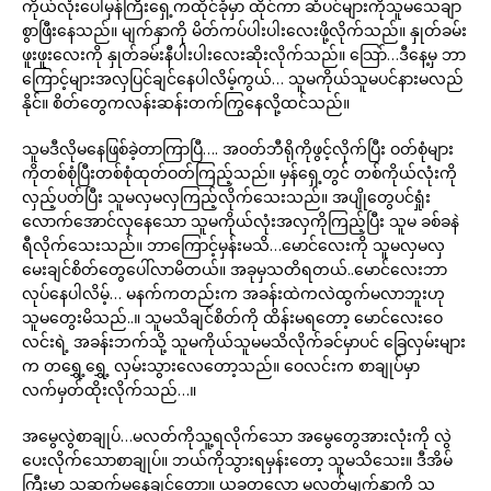
ကိုယ်လုံးပေါ်မှန်ကြီးရှေ့ကထိုင်ခုံမှာ ထိုင်ကာ ဆံပင်များကိုသူမသေချာ
စွာဖြီးနေသည်။ မျက်နှာကို မိတ်ကပ်ပါးပါးလေးဖို့လိုက်သည်။ နှုတ်ခမ်း
ဖူးဖူးလေးကို နှုတ်ခမ်းနီပါးပါးလေးဆိုးလိုက်သည်။ သြော်…ဒီနေ့မှ ဘာ
ကြောင့်များအလှပြင်ချင်နေပါလိမ့်ကွယ်… သူမကိုယ်သူမပင်နားမလည်
နိုင်။ စိတ်တွေကလန်းဆန်းတက်ကြွနေလို့ထင်သည်။
သူမဒီလိုမနေဖြစ်ခဲ့တာကြာပြီ…. အဝတ်ဘီရိုကိုဖွင့်လိုက်ပြီး ဝတ်စုံများ
ကိုတစ်စုံပြီးတစ်စုံထုတ်ဝတ်ကြည့်သည်။ မှန်ရှေ့တွင် တစ်ကိုယ်လုံးကို
လှည့်ပတ်ပြီး သူမလှမလှကြည့်လိုက်သေးသည်။ အပျိုတွေပင်ရှုံး
လောက်အောင်လှနေသော သူမကိုယ်လုံးအလှကိုကြည့်ပြီး သူမ ခစ်ခနဲ
ရီလိုက်သေးသည်။ ဘာကြောင့်မှန်းမသိ…မောင်လေးကို သူမလှမလှ
မေးချင်စိတ်တွေပေါ်လာမိတယ်။ အခုမှသတိရတယ်..မောင်လေးဘာ
လုပ်နေပါလိမ့်… မနက်ကတည်းက အခန်းထဲကလဲထွက်မလာဘူးဟု
သူမတွေးမိသည်..။ သူမသိချင်စိတ်ကို ထိန်းမရတော့ မောင်လေးဝေ
လင်းရဲ့ အခန်းဘက်သို့ သူမကိုယ်သူမမသိလိုက်ခင်မှာပင် ခြေလှမ်းများ
က တရွှေ့ရွှေ့ လှမ်းသွားလေတော့သည်။ ဝေလင်းက စာချုပ်မှာ
လက်မှတ်ထိုးလိုက်သည်…။
အမွေလွဲစာချုပ်…မလတ်ကိုသူ့ရလိုက်သော အမွေတွေအားလုံးကို လွဲ
ပေးလိုက်သောစာချုပ်။ ဘယ်ကိုသွားရမှန်းတော့ သူမသိသေး။ ဒီအိမ်
ကြီးမှာ သူဆက်မနေချင်တော့။ ယခုတလော မလတ်မျက်နှာကို သူ