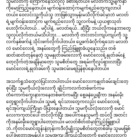
သူမလတ်ကို ကြောက်နေသလိုလို ခံစားရတယ်။ မလတ်ကသူ့မျက်နှာ
ကိုမော့ကြည့်နေတယ်။ မျက်ဝန်းထောင့်ကမျက်ရည်တွေကျလာပါ
တယ်။ ဝေလင်းသူ့ကိုယ်သူ ဘာဖြစ်သွားမှန်းမသိလိုက်ခင်မှာဘဲ မလတ်
ရဲ့မျက်ဝန်းထောင့်က မျက်ရည်လေးကို သူ့လက်မနဲ့ ယုယစွာသုတ်
ပေးလိုက်ပါတယ်… မငိုပါနဲ့…မလတ်ရယ်…ဆိုပြီး ဘယ်လိုကနေဘာတွေ
သူလုပ်လိုက်တယ်မသိပါဘူး…. မလတ်ကို တင်းတင်းကျပ်ကျပ်ကို သူ့
လက်နှစ်ဖက်နဲ့ သိုင်းဖက်လိုက်ပါတယ်။ ပွေ့ဖက်ခံလိုက်ရသော မလတ်
လဲ မောင်လေးရဲ့ အနမ်းတွေကို ကြည်ဖြူစွာခံယူနေသည်။ တစ်
ဆတ်ဆတ်တုန်နေတဲ့ သူမနှုတ်ခမ်းလေးကို မောင်လေးရဲ့နှုတ်ခမ်းနဲ့
တေ့လိုက်တဲ့အချိန်မှာတေ့ာ သူမစိတ်တွေ အရမ်းကိုလှုပ်ရှားလာပြီး
မောင်လေးရဲ့နှုတ်ခမ်းကို သူမအငမ်းမရပြန်စုပ်နေပါတယ်။
အသက်ရှုသံတွေလဲပြင်းလာပါတယ်။ မောင်လေးကနှုတ်ခမ်းချင်းတေ့
စုပ်ပြီး သူမကိုယ်လုံးလေးကို ချိုင်းကလက်တစ်ဖက်ကမ
တံကောက်ကွေးနားကနေတစ်ဖက်ကမပြီး စွေ့ခနဲပွေ့ချီကာ အနမ်းမိုး
တွေရွာလိုက်ပါတယ်။ သူမရဲ့ ရင်သားတွေကလည်း မောင်လေးရဲ့
ရင်အုပ်ကျယ်ကြီးမှာ ပိပြားနေပါတယ်။ သူမကိုယ်လုံးလေးကို မောင်
လေးကကုတင်ပေါ် တင်လိုက်ပြီး အပေါ်ကနေသူမကို ထပ်လို့ အတင်း
ကိုအနမ်းမိိုးတွေရွာပါတော့တယ်။ မလတ်စိတ်ထဲမှာကြည်ဖြူစွာပါ
ဘဲ..ကိုတင်မောင်ထွန်းနဲ့တုန်းကဒီလိုမျိုးသူမစိတ်တွေတစ်ခါမှ သူမမဖြစ်
ပေါ်ခဲ့ဖူးတာအမှန်ပါ.။ သူမအကျျီကြယ်သီးတွေကို မောင်လေးလက်