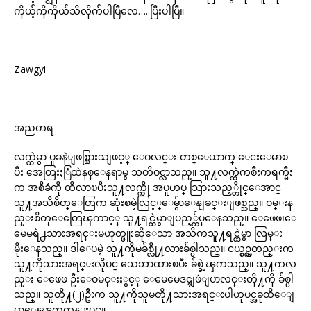
ကိုယ့်ကိုကိုယ်သိလိုက်ပါပြီလေ…..ပြီးပါပြီ။
Zawgyi
အညတရ
လက္ထဲမွာ ပူခနဲျဖစ္သြားသျဖင့္ ေဝလင္း တစ္ေယာက္ ေငးေမာၿ
ပီး အေတြးႏြံထဲနစ္ေနရာမွ သတိဝင္လာသည္။ သူ႔လက္ထဲကစီးကရက္မီး
က အစီခံကို ထိလာၿပီးသူ႔လက္ကို အပူဟပ္ သြားသည့္တိုင္ေအာင္
သူ႔အသိစိတ္ေတြက ဆုံးစမဲ့လြင့္ေမွ်ာေနျခင္းျဖစ္သည္။ ဝမ္းန
ည္းစိတ္ေတြေၾကာင့္ သူ႔ရင္ထဲမွာျပည့္က်ပ္ေနသည္။ ေဖေဖ၊ေ
မေမရဲ႕သားအရင္းမဟုတ္ဖူးဆိုေသာ အသိကသူ႔ရင္ထဲမွာ လြမ္း
မိုးေနသည္။ ဒါေပမဲ့ သူ႔ကိုမခ်စ္လို႔လားခ်စ္ပါသည္။ ငယ္စဥ္ကတည္းက
သူ႔ကိုသားအရင္းလိုပင္ သေဘာထားၿပီး ခ်စ္ခဲ့ၾကသည္။ သူ႔ကလ
ည္း ေဖေဖ ဦးေဝမင္းႏွင့္ ေမေမေဒၚျဖဴျပာလင္းတို႔ကို ခ်စ္ပါ
သည္။ သူတို႔(၂)ဦးက သူ႔ကိုသူမတို႔သားအရင္းပါဟုပင္အခုထိေျ
ပာေနၾကတုန္းပင္။