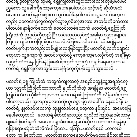
လင်းရဲ့ဒုတ်ကြီးကို သူမရဲ့ ရွှေကြုတ်အတွင်းသားလေးတွေနဲ့ဖမ်းဖမ်း
ညှစ်ကာ သူမခါးကိုကော့ကော့ပေးနေပါတယ်။ အင့်အင့်.ဆိုတဲံအသံ
လေးက မလတ်နှုတ်ဖျားက ထွက်ပေါ်နေပါတယ်။ သူမလက်တွေက
လည်း ဝေလင်းကိုလွှတ်ထွက်သွားမှာစိုးတဲ့အလား အတင်းကိုဖက်ထား
ပါတယ်။ နာရီဝက်လောက် ဝေလင်းတစ်ယောက် မလတ်ရဲ့ရွှေကြုတ်
ကြီးထဲကို သူ့ဒုတ်ကိုထည့်ပြီး သွင်းထုတ်လုပ်တဲ့အခါမှာ သူ့အချောင်း
ကြီးကကျင်တက်ပြီး စိမ့်လာသလိုလိုဖြစ်လာပါတယ်…ထိုအချိန်မှမ
လတ်မျက်နှာကလည်းတစ်မျိုးလေးဖြစ်သွားပြီး မလတ်ရဲ့လက်ချောင်း
တွေဟာ သူ့ကျောကို အတင်းကုတ်လို့ ကော့ကော့ပေးလိုက်တဲ့ အချိန်မှာ
သူ့ဒုတ်ထဲကနေ ပြစ်ခနဲပြစ်ခနဲပန်းထွက်သွားတဲ့ အချစ်ရေတွေဟာ မ
လတ်ရဲ့ ရွှေကြုတ်အတွင်းသားနံရံတွေကိုပန်းထွက်သွားသလို…
မလတ်ရဲ့ရွှေကြုတ်ထဲ ကထွက်ကျလာတဲ့ အရည်တွေနဲ့သူ့အရည်တွေ
ဟာ သူ့ဒုတ်ကြီးစိုက်ထားတာကို နှုတ်လိုက်တဲ့ အချိန်မှာ မလတ်ရဲ့ရွှေ
ကြုတ်ထဲက ယိုဖိတ်ကျလာက မလတ်ရဲ့ဖင်ကြားထဲကို လိမ့်ဆင်းသွား
ပါတော့တယ်။ သူလည်းမလတ်ကိုယုယစွာဖြင့် အပေါ်က နေထပ်ပြီး မ
လတ်ရဲ့ နှုတ်ခမ်းလေးကို သူ့နှုတ်ခမ်းနေ့ တေ့ကာ နမ်းရင်း…အမောဖြေ
နေပါတော့တယ်.. မလတ်ရဲ့စိတ်ထဲမှာလည်း သူ့လိုဘဲကြည်နူးဝမ်းသာမှု
ချစ်ခင်စုံမက်မှုကို အသေအချာခံစားနေရမယ်ဆိုတာ စကားတစ်ခွန်းမှ
ပြောစရာမလိုဘဲသိလိုက်ပါပြီလေ… သြော်…မလတ်ရယ်…တကယ်
တော့..ကျွန်တော်ဟာ ..မလတ်အနားကနေဘယ်ကိုမှမသွားနိုင်ဘူးဆိုတာ