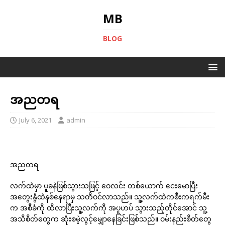
MB
BLOG
အညတရ
July 6, 2021
admin
အညတရ
လက်ထဲမှာ ပူခနဲဖြစ်သွားသဖြင့် ဝေလင်း တစ်ယောက် ငေးမောပြီး
အတွေးနွံထဲနစ်နေရာမှ သတိဝင်လာသည်။ သူ့လက်ထဲကစီးကရက်မီး
က အစီခံကို ထိလာပြီးသူ့လက်ကို အပူဟပ် သွားသည့်တိုင်အောင် သူ့
အသိစိတ်တွေက ဆုံးစမဲ့လွင့်မျှောနေခြင်းဖြစ်သည်။ ဝမ်းနည်းစိတ်တွေ