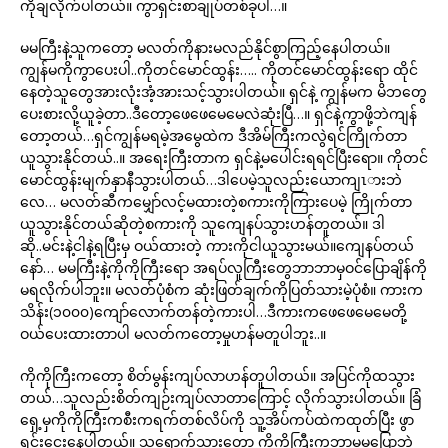
ကိုချလိုက်ပါတယ်။ ကွာရှင်းစာချုပ်တစ်ခုပါ…။
မမကြီးနဲ့သူကတော့ မလတ်ကိုနားမလည်နိုင်စွာကြည့်နေပါတယ်။
ကျွန်မကိုကွာပေးပါ..ကိုတင်မောင်ထွန်း….. ကိုတင်မောင်ထွန်းရော ထိုင်
နေတဲ့သူတွေအားလုံးအံ့အားသင့်သွားပါတယ်။ ရှင်နဲ့ ကျွန်မက မိဘတွေ
ပေးစားလို့ယူခဲ့တာ..ဒီတော့ဖေဖေမေမေလဲဆုံးပြီ…။ ရှင်နဲ့ကွာဖို့ဘဲကျန်
တော့တယ်…ရှင်ကျွန်မရမဲ့အမွေထဲက ဒီအိမ်ကြီးကလွဲရင်ကြိုက်တာ
ယူသွားနိုင်တယ်..။ အရေးကြီးတာက ရှင်နဲ့မပေါင်းရရင်ပြီးရော။ ကိုတင်
မောင်ထွန်းမျက်နှာနီသွားပါတယ်…ဒါပေမဲ့သူလည်းယောကျၤားဘဲ
လေ… မလတ်ဆီကမျှော်လင့်မထားတဲ့စကားကိုကြားပေမဲ့ ကြိုက်တာ
ယူသွားနိုင်တယ်ဆိုတဲ့စကားကို သူကျေနပ်သွားဟန်တူတယ်။ ဒါ
ဆို..မင်းနဲ့ငါနဲ့ရပြီးမှ ဝယ်ထားတဲ့ ကားကိုငါယူသွားမယ်။ကျေနပ်တယ်
နော်… မမကြီးနဲ့ကိုကိုကြီးရော အရပ်လူကြီးတွေဘာဘာမှဝင်ပြောချိန်ကို
မရလိုက်ပါဘူး။ မလတ်ပုံစံက ဆုံးဖြတ်ချက်ကိုပြတ်သားမဲ့ပုံစံ။ ကားက
သိန်း(၁၀၀၀)ကျော်လောက်တန်တဲ့ကားပါ…ဒီကားကဖေဖေမေမေတို့
ဝယ်ပေးထားတာပါ မလတ်ကတော့မှုဟန်မတူပါဘူး..။
ကိုကိုကြီးကတော့ စိတ်မွန်းကျပ်လာဟန်တူပါတယ်။ အပြင်ကိုထသွား
တယ်…သူလည်းစိတ်ကျဉ်းကျပ်လာတာကြောင့် လိုက်သွားပါတယ်။ ခြံ
ရှေ့မှကိုကိုကြီးကစီးကရက်တစ်လိပ်ကို သူ့အိပ်ကပ်ထဲကထုတ်ပြီး ဖွာ
ရင်းငေးနေပါတယ်။ သူရောက်သွားတော့ ကိုကိုကြီးကဘာမှမပြောဘဲ