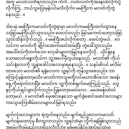
အတူ မလတ်သတိရလာသည်။ ကဲကဲ…လတ်လတ်ကိုအခန်းထဲလိုက်ပို့
လိုက်ကြ…ဘယ်သူပြောမှန်းပင်မသိလိုက်။ မမကြီးက မလတ်ကိုတွဲ
နေသည်…။
ဒါပေမဲ့ မမကြီးကမလတ်ကိုတွဲရာမှာ မလတ်ကမမကြီးထက်ထွားနေ
သဖြင့်မမကြီးယိုင်သွားသည်။ ဝေလင်းလည်း မြင်မကောင်းတော့သဖြင့်
သူဝင်ထိန်းလိုက်သည်…။ မမကြီးဖယ်လိုက်တော့…မောင်တွဲမယ်… ဝေ
လင်းက မလတ်ကို ချိုင်းအောက်မဝင်ထမ်းပြီး တွဲခေါ်သွားသည်။
အပေါ်ထပ်ကိုတက်သော လှေခါးများကမြင့်နေသလိုလို… ယိုင်နဲ့နေ
သောမလတ်ခန္ဓာကိုယ်က သူ့အပေါ်မှီတွယ်နေသည်.. မလတ်၏ ကိုယ်
သင်းနံ့လေးကို သူ့နှာခေါင်းဝလေးမှာရနေသည်…။ သနပ်ခါးပင် မလိမ်း
ထားသော မလတ်၏ ရနံ့လေးက သူ့ရင်ကို တုန်သွားစေသည်။ ဘာ
ကြောင့်မှန်းတော့မသိ။ မလတ်ကားသူမတို့လင်မယားအိပ်သော အခန်း
ရှေ့ကိုရောက်လာပြီ။ မလတ်က သူ့ကိုတစ်ချက်မော့ကြည့်သည်…။သူ
နှင့်ကိုယ်ချင်းခွာလိုက်သည်။ ပြန်တော့မောင်လေး….မမအခန်းထဲဝင်
တော့မယ်…။ မလတ်၏ မှေးစင်းနေသော မျက်ခွံဖောင်းဖောင်းလေးများ
ကသွေးကြောစိမ်းလေးများပင်မြင်ရသည်။
မျက်လုံးလေးများက ရဲတွတ်နေသည်။ မျက်ရည်ဥလေးကမလတ်
မျက်ဝန်းထောင့်မှ စီးကျလာသည်။ သူ့ရင်ထဲမှာ လှိုက်ခနဲဖြစ်သွားသည်
အရမ်းကိုဝမ်းနည်းလာမိသလိုလိုဘဲ။ မခံမရပ်နိုင်အောင်ရင်ထဲမှာ