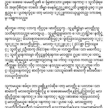
ည္ေဖေဖ၊ေမေမတို႔၏ ေမြးစားသားျဖစ္ေၾကာင္း သူသိခဲ့ရၿ
ပီး အခုလိုစိတ္ေလၿပီး အိမ္မွာ မေနခ်င္သည့္အဆင့္အထိျဖစ္လာခဲ့ျခင္းျဖ
စ္သည္။ ေျပာရလွ်င္ေတာ့ မလတ္ႏွင့္သူကားငယ္ငယ္ကတည္းကအရ
မ္းခ်စ္ၾကသည္။
ဆိုးတူေကာင္းဘက္ တိုင္ပင္ေဖာတိုင္ပင္ဖက္…သူ႔စိတ္ထဲမွာ မလတ္ကိုသူ
သတိရလာသည္။ မလတ္ရယ္… သူ႔စိတ္ကူးမ်ားက ေပ်ာ္႐ႊင္စြာေနထိုင္ခဲ့
ၾကသည့္ မိသားစုဘဝေလးဆီလြင့္ေမွ်ာသြားသည္။မလတ္ႏွင့္
သူႏွင့္ကား အသက္သိပ္မကြာ… မလတ္ႏွင့္သူႏွင့္ (၂)ႏွစ္သာ ကြာသျဖ
င့္ သူတို႔(၂)ဦးထက္ (၆)ႏွစ္ေက်ာ္ေလာက္ႀကီးေသာ မႀကီးႏွ
င့္ သူတို႔ၾကားမွာ တိုင္ပင္ရန္မဝံ့ရဲၾက။ မလတ္ကား ႐ုပ္ေတာ္ေတာ္လွ
သည္ဟု ဆိုရမည္။ မလတ္ကား(၉)တန္းေက်ာင္းသူဘ၀ ကတည္းကႀ
ကိဳက္သူေတြဝိုင္းဝိုင္းလည္ေနသည္။ မလတ္ကား သူႏွင့္အတူေက်ာ
င္းသြားၾကလွ်င္ စာလိုက္ေပးေသာသူမ်ား၏ စာမ်ားကို ၿပဳံးၿပဳံးေ
လးယူလိုက္တာဘဲ။
သူကမယူေစခ်င္။ ဘာျဖစ္လို႔လဲဆိုေတာ့ မလတ္ကို ေပးလာေသာ
စာမ်ားကို မလတ္မေဖ်ာက္ပစ္မိလို႔ ေဖေဖေမေမတို႔ေတြ႕သြားလွ်င္ မလ
တ္ကို႐ိုက္တာေၾကာင့္။ ဒါေၾကာင့္ ရည္းစားစာေတြေပးလာလွ်
င္.မလတ္ကိုမယူေစခ်င္ေၾကာင္းေျပာေပမဲ့.. မလတ္ကေတာ့
သူ႔ကိုဒီလိုႀကိဳက္တဲ့သူမ်ားတာကို သေဘာက်ေနပုံပင္။ သူမကစာမ်ားကို