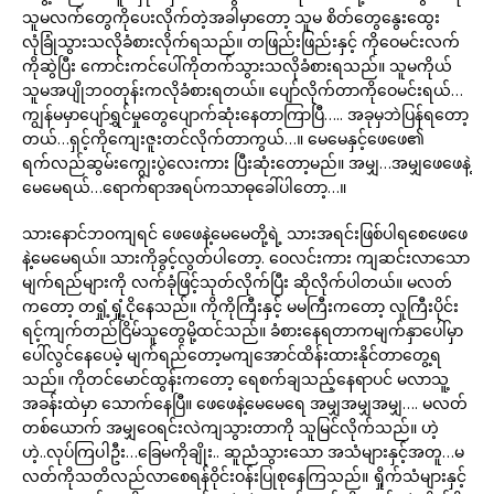
သူမလက်တွေကိုပေးလိုက်တဲ့အခါမှာတော့ သူမ စိတ်တွေနွေးထွေး
လုံခြုံသွားသလိုခံစားလိုက်ရသည်။ တဖြည်းဖြည်းနှင့် ကိုဝေမင်းလက်
ကိုဆွဲပြီး ကောင်းကင်ပေါ်ကိုတက်သွားသလိုခံစားရသည်။ သူမကိုယ်
သူမအပျိုဘဝတုန်းကလိုခံစားရတယ်။ ပျော်လိုက်တာကိုဝေမင်းရယ်…
ကျွန်မမှာပျော်ရွှင်မှုတွေပျောက်ဆုံးနေတာကြာပြီ….. အခုမှဘဲပြန်ရတော့
တယ်…ရှင့်ကိုကျေးဇူးတင်လိုက်တာကွယ်…။ မေမေနှင့်ဖေဖေ၏
ရက်လည်ဆွမ်းကျွေးပွဲလေးကား ပြီးဆုံးတော့မည်။ အမျှ…အမျှဖေဖေနဲ့
မေမေရယ်…ရောက်ရာအရပ်ကသာဓုခေါ်ပါတော့…။
သားနောင်ဘဝကျရင် ဖေဖေနဲ့မေမေတို့ရဲ့ သားအရင်းဖြစ်ပါရစေဖေဖေ
နဲ့မေမေရယ်။ သားကိုခွင့်လွတ်ပါတော့. ဝေလင်းကား ကျဆင်းလာသော
မျက်ရည်များကို လက်ခုံဖြင့်သုတ်လိုက်ပြီး ဆိုလိုက်ပါတယ်။ မလတ်
ကတော့ တရှုံ့ရှုံ့ငိုနေသည်။ ကိုကိုကြီးနှင့် မမကြီးကတော့ လူကြီးပိုင်း
ရင့်ကျက်တည်ငြိမ်သူတွေမို့ထင်သည်။ ခံစားနေရတာကမျက်နှာပေါ်မှာ
ပေါ်လွင်နေပေမဲ့ မျက်ရည်တော့မကျအောင်ထိန်းထားနိုင်တာတွေ့ရ
သည်။ ကိုတင်မောင်ထွန်းကတော့ ရေစက်ချသည့်နေရာပင် မလာသူ့
အခန်းထဲမှာ သောက်နေပြီ။ ဖေဖေနဲ့မေမေရေ အမျှအမျှအမျှ…. မလတ်
တစ်ယောက် အမျှဝေရင်းလဲကျသွားတာကို သူမြင်လိုက်သည်။ ဟဲ့
ဟဲ့..လုပ်ကြပါဦး…ခြေမကိုချိုး.. ဆူညံသွားသော အသံများနှင့်အတူ…မ
လတ်ကိုသတိလည်လာစေရန်ဝိုင်းဝန်းပြုစုနေကြသည်။ ရှိုက်သံများနှင့်