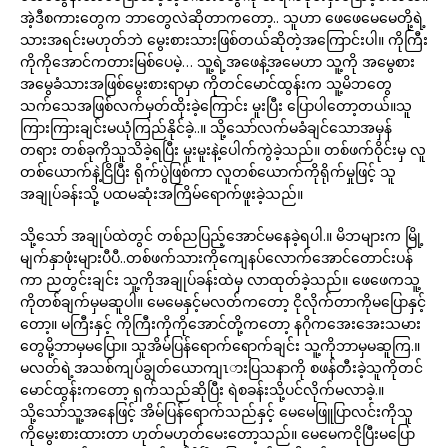
အဲ့ဒီစကားတွေက ဘာတွေလဲဆိုတာကတော့.. သူဟာ ဖေဖေမေမေတို့ရဲ့
သားအရင်းမဟုတ်ဘဲ မွေးစားသားဖြစ်တယ်ဆိုတဲ့အကြောင်းပါ။ ကိုကြီး
ကိုကိုအောင်ကတားမြစ်ပေမဲ့… သူ့ရဲ့အဖေနဲ့အမေဟာ သူ့ကို အမွေစား
အမွေခံသားအဖြစ်မွေးစားရာမှာ ကိုတင်မောင်ထွန်းက သူ့မိဘတွေ
သက်သေအဖြစ်လက်မှတ်ထိုးခဲ့ကြောင်း မူးပြီး ပြောပါတော့တယ်။သူ
ကြားကြားချင်းမယုံကြည်နိုင်ခဲ့..။ သို့သော်လက်မခံချင်သောအမှန်
တရား တစ်ခုကိုသူသိခဲ့ရပြီး မူးမူးနဲ့ပေါက်ကွဲခဲ့သည်။ တစ်ဖက်ဝိုင်းမှ လူ
တစ်ယောက်နဲ့ငြိပြီး ရိုက်ပွဲဖြစ်ကာ လူတစ်ယောက်ကိုရိုက်မှုဖြင့် သူ
အချုပ်ခန်းသို့ ပထမဆုံးအကြိမ်ရောက်ဖူးခဲ့သည်။
သို့သော် အချုပ်ထဲတွင် တစ်ညပြည့်အောင်မနေခဲ့ရပါ.။ မိဘများက မြို့
မျက်နှာဖုံးများပီပီ..တစ်ဖက်သားကိုကျေနပ်လောက်အောင်တောင်းပန်
ကာ ညတွင်းချင်း သူ့ကိုအချုပ်ခန်းထဲမှ လာထုတ်ခဲ့သည်။ ဖေဖေကသူ့
ကိုတစ်ချက်မှမဆူပါ။ မေမေနှင့်မလတ်ကတော့ ငိုလိုက်တာကိုမပြောနှင့်
တော့။ မကြီးနှင့် ကိုကြီးကိုကိုအောင်တို့ကတော့ နဂိုကအေးအေးသမား
တွေမို့ဘာမှမပြော။ သူအိမ်ပြန်ရောက်ရောက်ချင်း သူ့ကိုဘာမှမဆူကြ.။
မလတ်ရဲ့အသစ်ကျပ်ချွတ်ယောကျၤားပြသနာကို စဖန်တီးခဲ့သူကိုတင်
မောင်ထွန်းကတော့ ရှက်သည်ဆိုပြီး ရဲစခန်းသို့ပင်လိုက်မလာခဲ့.။
သို့သော်သူ့အနေဖြင့် အိမ်ပြန်ရောက်သည်နှင့် မေမေဖြူပြာလင်းကိုသူ
ကိုမွေးစားထားတာ ဟုတ်မဟုတ်မေးတော့သည်။ မေမေကငိုပြီးမပြော