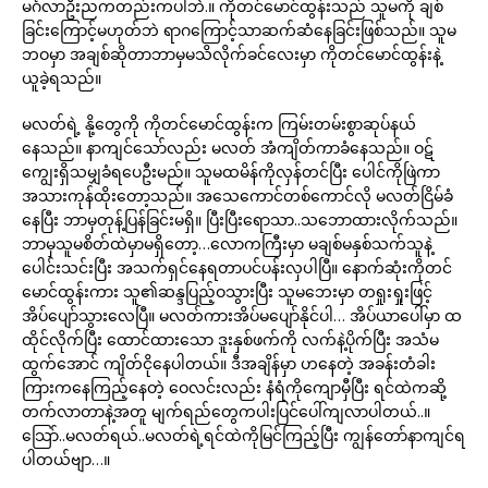
မင်္ဂလာဦးညကတည်းကပါဘဲ.။ ကိုတင်မောင်ထွန်းသည် သူမကို ချစ်
ခြင်းကြောင့်မဟုတ်ဘဲ ရာဂကြောင့်သာဆက်ဆံနေခြင်းဖြစ်သည်။ သူမ
ဘဝမှာ အချစ်ဆိုတာဘာမှမသိလိုက်ခင်လေးမှာ ကိုတင်မောင်ထွန်းနဲ့
ယူခဲ့ရသည်။
မလတ်ရဲ့ နို့တွေကို ကိုတင်မောင်ထွန်းက ကြမ်းတမ်းစွာဆုပ်နယ်
နေသည်။ နာကျင်သော်လည်း မလတ် အံကျိတ်ကာခံနေသည်။ ဝဋ်
ကျွေးရှိသမျှခံရပေဦးမည်။ သူမထမိန်ကိုလှန်တင်ပြီး ပေါင်ကိုဖြဲကာ
အသားကုန်ထိုးတော့သည်။ အသေကောင်တစ်ကောင်လို မလတ်ငြိမ်ခံ
နေပြီး ဘာမှတုန့်ပြန်ခြင်းမရှိ။ ပြီးပြီးရောသာ..သဘောထားလိုက်သည်။
ဘာမှသူမစိတ်ထဲမှာမရှိတော့…လောကကြီးမှာ မချစ်မနှစ်သက်သူနဲ့
ပေါင်းသင်းပြီး အသက်ရှင်နေရတာပင်ပန်းလှပါပြီ။ နောက်ဆုံးကိုတင်
မောင်ထွန်းကား သူ၏ဆန္ဒပြည့်ဝသွားပြီး သူမဘေးမှာ တရှုးရှုးဖြင့်
အိပ်ပျော်သွားလေပြီ။ မလတ်ကားအိပ်မပျော်နိုင်ပါ… အိပ်ယာပေါ်မှာ ထ
ထိုင်လိုက်ပြီး ထောင်ထားသော ဒူးနှစ်ဖက်ကို လက်နဲ့ပိုက်ပြီး အသံမ
ထွက်အောင် ကျိတ်ငိုနေပါတယ်။ ဒီအချိန်မှာ ဟနေတဲ့ အခန်းတံခါး
ကြားကနေကြည့်နေတဲ့ ဝေလင်းလည်း နံရံကိုကျောမှီပြီး ရင်ထဲကဆို့
တက်လာတာနဲ့အတူ မျက်ရည်တွေကပါးပြင်ပေါ်ကျလာပါတယ်..။
သြော်..မလတ်ရယ်..မလတ်ရဲ့ရင်ထဲကိုမြင်ကြည့်ပြီး ကျွန်တော်နာကျင်ရ
ပါတယ်ဗျာ…။