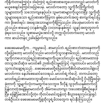
ကိုရိုက်တာကြောင့်။ ဒါကြောင့် ရည်းစားစာတွေပေးလာလျှင်.မလတ်ကို
မယူစေချင်ကြောင်းပြောပေမဲ့.. မလတ်ကတော့ သူ့ကိုဒီလိုကြိုက်တဲ့
သူများတာကို သဘောကျနေပုံပင်။ သူမကစာများကိုယူလာပြီး သူ့ကိုထို
သူများရေးသော ရည်းစားစာကိုပြကာ နှစ်ယောက်အတူ စာကျက်ရင်းပြ
ကာ ခိုးဖတ်ရင်း အရေးအသားများကိုရီကြသည်။ ဒါပေမဲ့မလတ်က စာ
ညံ့သည်။ စာမေးပွဲ (၁)နှစ်ကျပြီး (၁၀)တန်းနှစ်တွင် သူနှင့်အတူတူတက်
ခဲ့ရသေးသည်။ သူစာမေးပွဲအောင်လို့ တက္ကသိုလ်တက်တော့ မလတ်
ကား ဆယ်တန်း(၂)ခါမြောက်ကျသည်။
ဖေဖေမေမေတို့က… ကျမှာပေါ့…စာမလုပ်ဘဲ..ရည်းစားဘဲထားနေတာကို
လို့ပြောတော့ မလတ်ငိုသည်။ မလတ်ကိုသူသနားမိသည်…မလတ်သည်
သူ့ကိုလာပေးသည့်ရည်းစားစာများကိုယူသော်လည်း ရည်းစားမထားခဲ့
တာသူအသိဆုံး။ မလတ်၏ ဉာဏ်ထိုင်းမှုကြောင့် ကျတာပင်။ မလတ်ကို
သူကဘဲချော့ရသည်…ဖေဖေမေမေတို့ပြောတာကိုစိတ်ထဲမထားပါနဲ့ပေါ့
မလတ်ကား နေပါစေမောင်လေးရယ်..မလတ်ရဲ့ကံပေါ့.. တကယ်တော့
မလတ်ရည်းစားမထားဘူးဆိုတာ မောင်လေးအသိဆုံးပါလို့ ငိုယိုပြီးပြော
ခဲ့တာကို သူ့မျက်လုံးကမထွက်သေးဘူး။ ဒီလိုနဲ့ သူဒုတိယနှစ်တက်လို့
ပြန်လာတဲ့အချိန်မှာမလတ်ကို အိမ်ကယောကျၤားပေးစားဖို့စီစဉ်နေပါ
ပြီ။ ခြေငြိမ်အောင်လို့တဲ့။ ကိုတင်မောင်ထွန်းတဲ့ စီးပွားရေးလုပ်ငန်းရှင်
တစ်ဦးပင်။ ဖေဖေမေမေတို့နဲ့ထိုလူရဲ့မိဘတွေက ရင်းနှီးကြသည်။