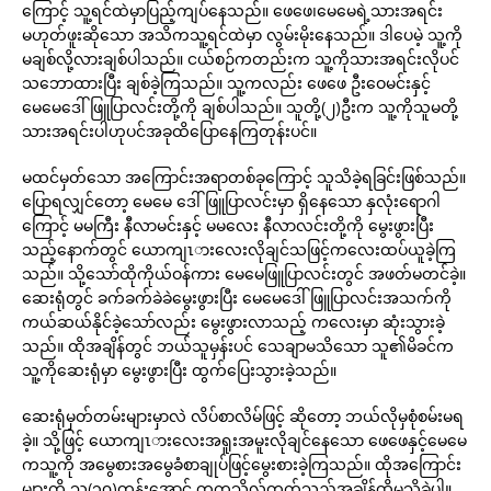
ကြောင့် သူ့ရင်ထဲမှာပြည့်ကျပ်နေသည်။ ဖေဖေ၊မေမေရဲ့သားအရင်း
မဟုတ်ဖူးဆိုသော အသိကသူ့ရင်ထဲမှာ လွမ်းမိုးနေသည်။ ဒါပေမဲ့ သူ့ကို
မချစ်လို့လားချစ်ပါသည်။ ငယ်စဉ်ကတည်းက သူ့ကိုသားအရင်းလိုပင်
သဘောထားပြီး ချစ်ခဲ့ကြသည်။ သူ့ကလည်း ဖေဖေ ဦးဝေမင်းနှင့်
မေမေဒေါ်ဖြူပြာလင်းတို့ကို ချစ်ပါသည်။ သူတို့(၂)ဦးက သူ့ကိုသူမတို့
သားအရင်းပါဟုပင်အခုထိပြောနေကြတုန်းပင်။
မထင်မှတ်သော အကြောင်းအရာတစ်ခုကြောင့် သူသိခဲ့ရခြင်းဖြစ်သည်။
ပြောရလျှင်တော့ မေမေ ဒေါ်ဖြူပြာလင်းမှာ ရှိနေသော နှလုံးရောဂါ
ကြောင့် မမကြီး နီလာမင်းနှင့် မမလေး နီလာလင်းတို့ကို မွေးဖွားပြီး
သည့်နောက်တွင် ယောကျၤားလေးလိုချင်သဖြင့်ကလေးထပ်ယူခဲ့ကြ
သည်။ သို့သော်ထိုကိုယ်ဝန်ကား မေမေဖြူပြာလင်းတွင် အဖတ်မတင်ခဲ့။
ဆေးရုံတွင် ခက်ခက်ခဲခဲမွေးဖွားပြီး မေမေဒေါ်ဖြူပြာလင်းအသက်ကို
ကယ်ဆယ်နိုင်ခဲ့သော်လည်း မွေးဖွားလာသည့် ကလေးမှာ ဆုံးသွားခဲ့
သည်။ ထိုအချိန်တွင် ဘယ်သူမှန်းပင် သေချာမသိသော သူ၏မိခင်က
သူ့ကိုဆေးရုံမှာ မွေးဖွားပြီး ထွက်ပြေးသွားခဲ့သည်။
ဆေးရုံမှတ်တမ်းများမှာလဲ လိပ်စာလိမ်ဖြင့် ဆိုတော့ ဘယ်လိုမှစုံစမ်းမရ
ခဲ့။ သို့ဖြင့် ယောကျၤားလေးအရူးအမူးလိုချင်နေသော ဖေဖေနှင့်မေမေ
ကသူ့ကို အမွေစားအမွေခံစာချုပ်ဖြင့်မွေးစားခဲ့ကြသည်။ ထိုအကြောင်း
များကို သူ(၁၀)တန်းအောင် တက္ကသိုလ်တက်သည့်အချိန်ထိမသိခဲ့ပါ။