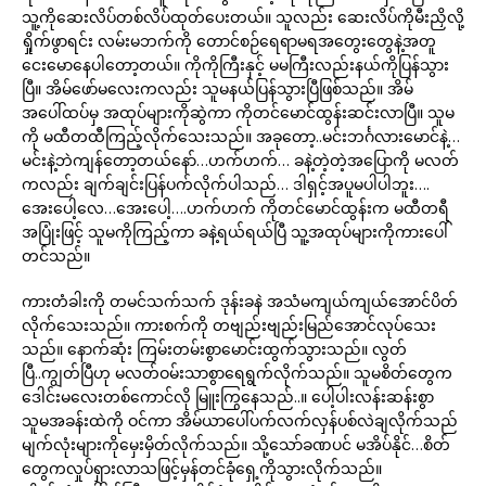
သူ့ကိုဆေးလိပ်တစ်လိပ်ထုတ်ပေးတယ်။ သူလည်း ဆေးလိပ်ကိုမီးညှိလို့
ရှိုက်ဖွာရင်း လမ်းမဘက်ကို တောင်စဉ်ရေရာမရအတွေးတွေနဲ့အတူ
ငေးမောနေပါတော့တယ်။ ကိုကိုကြီးနှင့် မမကြီးလည်းနယ်ကိုပြန်သွား
ပြီ။ အိမ်ဖော်မလေးကလည်း သူမနယ်ပြန်သွားပြီဖြစ်သည်။ အိမ်
အပေါ်ထပ်မှ အထုပ်များကိုဆွဲကာ ကိုတင်မောင်ထွန်းဆင်းလာပြီ။ သူမ
ကို မထီတထီကြည့်လိုက်သေးသည်။ အခုတော့..မင်းဘင်္ဂလားမောင်နဲ့…
မင်းနဲ့ဘဲကျန်တော့တယ်နော်…ဟက်ဟက်… ခနဲ့တဲ့တဲ့အပြောကို မလတ်
ကလည်း ချက်ချင်းပြန်ပက်လိုက်ပါသည်… ဒါရှင့်အပူမပါပါဘူး….
အေးပေါ့လေ…အေးပေါ့….ဟက်ဟက် ကိုတင်မောင်ထွန်းက မထီတရီ
အပြုံးဖြင့် သူမကိုကြည့်ကာ ခနဲ့ရယ်ရယ်ပြီ သူ့အထုပ်များကိုကားပေါ်
တင်သည်။
ကားတံခါးကို တမင်သက်သက် ဒုန်းခနဲ အသံမကျယ်ကျယ်အောင်ပိတ်
လိုက်သေးသည်။ ကားစက်ကို တဗျည်းဗျည်းမြည်အောင်လုပ်သေး
သည်။ နောက်ဆုံး ကြမ်းတမ်းစွာမောင်းထွက်သွားသည်။ လွတ်
ပြီ..ကျွတ်ပြီဟု မလတ်ဝမ်းသာစွာရေရွက်လိုက်သည်။ သူမစိတ်တွေက
ဒေါင်းမလေးတစ်ကောင်လို မြူးကြွနေသည်..။ ပေါ့ပါးလန်းဆန်းစွာ
သူမအခန်းထဲကို ဝင်ကာ အိမ်ယာပေါ်ပက်လက်လှန်ပစ်လဲချလိုက်သည်
မျက်လုံးများကိုမှေးမှိတ်လိုက်သည်။ သို့သော်ခဏပင် မအိပ်နိုင်…စိတ်
တွေကလှုပ်ရှားလာသဖြင့်မှန်တင်ခုံရှေ့ကိုသွားလိုက်သည်။