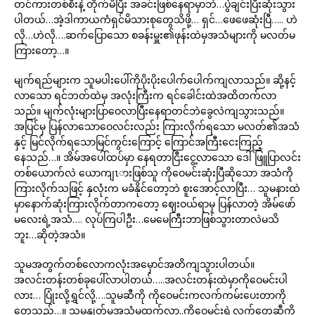
တင်ကားတစ်စီးနဲ့ တိုက်မိပြီး အခင်းဖြစ်နေရာမှာဘဲ…ပွဲချင်းပြီးဆုံးသွား
ပါတယ်…အဲ့ဒါကာယကံရှင်မိသားစုတွေသိဖို့… ရှင်…ဖေဖေဆုံးပြီ….. ဟဲ
လို…ဟဲလို….ဆက်ပြောသော စခန်းမှူး၏ဖုန်းထဲမှအသံများကို မလတ်မ
ကြားတော့…။
မျက်ရည်များက သူမပါးပေါ်ကိုပိုးပိုးပေါက်ပေါက်ကျလာသည်။ ဆို့နင့်
လာသော ရင်ဘတ်ထဲမှ အလုံးကြီးက ရင်ခေါင်းထဲအထိတက်လာ
သည်။ မျက်လုံးများပြာဝေလာပြီးနေရာတင်ဘဲခွေလဲကျသွားသည်။
အပြင်မှ ပြန်လာသောဝေလင်းလည်း ကြားလိုက်ရသော မလတ်၏အသံ
နှင့် မြင်လိုက်ရသောမြင်ကွင်းကြောင့် ကြောင်အကြီးငေးကြည့်
နေသည်…။ အိမ်အပေါ်ထပ်မှာ နေရတာငြီးငွေ့လာသော ဒေါ်ဖြူပြာလင်း
တစ်ယောက်လဲ ယောကျၤားဖြစ်သူ ကိုဝေမင်းဆုံးပြီဆိုသော အသံကို
ကြားလိုက်သဖြင့် နှလုံးက မခံနိုင်တော့ဘဲ စူးအောင့်လာပြီး… သူမနားထဲ
မှာနောက်ဆုံးကြားလိုက်တာကတော့ ဈေးဝယ်ရာမှ ပြန်လာတဲ့ အိမ်ဖော်
မလေးရဲ့အသံ…. လုပ်ကြပါဦး…မေမေကြီးဘာဖြစ်သွားတာလဲမသိ
ဘူး…ဆိုတဲ့အသံ။
သူမအတွက်တစ်လောကလုံးအမှောင်အတိကျသွားပါတယ်။
အလင်းတန်းတစ်ခုပေါ်လာပါတယ်…..အလင်းတန်းထဲမှာကိုဝေမင်းပါ
လား… ပြုံးလို့ရွှင်လို့….သူမဆီကို ကိုဝေမင်းကလက်ကမ်းပေးတာကို
တွေ့သည်…။ သူမနှုတ်မှအသံမထွက်လာ..ကိုဝေမင်းရဲ့လက်တွေဆီကို