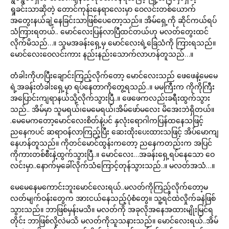
ရှုခင်းသာဆိုတဲ့ တောင်ကုန်းနေရာလေးမှာ ဝေလင်းတစ်ယောက်
အတွေးနယ်ချဲ့နေခြင်းသာဖြစ်ပေတော့သည်။ အိမ်ရှေ့ကို ဆိုင်ကယ်ရပ်
သံကြားရတယ်.. မောင်လေးပြန်လာပြီထင်တယ်ဟု မလတ်တွေးထင်
လိုက်မိသည်…။ သူမအခန်းရှေ့မှ မောင်လေးရဲ့ခြေသံကို ကြားရသည်။
မောင်လေးဝေလင်းကား နည်းနည်းသောက်လာဟန်တူသည်…။
တံခါးကိုဟပြီးချောင်းကြည့်လိုက်တော့ မောင်လေးသည် ဖေဖေနဲ့မေမေ
ရဲ့အခန်းတံခါးရှေ့မှာ ရပ်နေတာကိုတွေ့ရသည်..။ မမကြီးက ကိုကိုကြီး
အပြောင်းကျရာနယ်သို့လိုက်သွားပြီ..။ ဖေဖေကလည်းခရီးထွက်သွား
သည်.. အိမ်မှာ သူမရယ်၊မေမေရယ်၊အိမ်ဖော်မလေး မိအေးဘဲရှိတယ်။
.မေမေကတော့မောင်လေးစိတ်နဲ့ပင် နှလုံးရောဂါကပြန်ထနေသဖြင့်
ညနေကပင် ဆရာဝန်လာကြည့်ပြီး ဆေးထိုးပေးထားသဖြင့် အိပ်မောကျ
နေဟန်တူသည်။ ကိုတင်မောင်ထွန်းကတော့ ညနေကတည်းက အပြင်
ကိုကားတစ်စီးနဲ့ထွက်သွားပြီ..။ မောင်လေး…အခန်းရှေ့ရပ်နေသော ဝေ
လင်းမှာ..နောက်မှခေါ်လိုက်သံကြောင့်တုန်သွားသည်..။ မလတ်အသံ…။
မေမေနေမကောင်းဘူးမောင်လေးရယ်..မလတ်ကိုကြည့်လိုက်တော့မ
လတ်မျက်ဝန်းတွေက အားငယ်နေသည့်ပုံစံတွေ။ သူ့ရင်ထဲလှိုက်ခနဲဖြစ်
သွားသည်။ ဘာဖြစ်မှန်းမသိ။ မလတ်ကို အခုလိုအနေအထားမျိုးမြင်ရ
တိုင်း ဘာဖြစ်လို့လဲမသိ မလတ်ကိုသူသနားသည်။ မောင်လေးရယ်..အိမ်