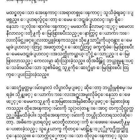
မထင္မွတ္ေသာ အေၾကာင္းအရာတစ္ခုေၾကာင့္ သူသိခဲ့ရျခင္းျ
ဖစ္သည္။ ေျပာရလွ်င္ေတာ့ ေမေမ ေဒၚျဖဴျပာလင္းမွာ ရွိေ
နေသာ ႏွလုံးေရာဂါေၾကာင့္ မမႀကီး နီလာမင္းႏွင့္ မမေလး
နီလာလင္းတို႔ကို ေမြးဖြားၿပီးသည့္ေနာက္တြင္ ေယာက်ၤားေ
လးလိုခ်င္သျဖင့္ကေလးထပ္ယူခဲ့ၾကသည္။ သို႔ေသာ္ထိုကိုယ္ဝန္ကား ေမေ
မျဖဴျပာလင္းတြင္ အဖတ္မတင္ခဲ့။ ေဆး႐ုံတြင္ ခက္ခက္ခဲခဲေမြးဖြားၿပီး
ေမေမေဒၚျဖဴျပာလင္းအသက္ကိုကယ္ဆယ္ႏိုင္ခဲ့ေသာ္လည္း ေမြး
ဖြားလာသည့္ ကေလးမွာ ဆုံးသြားခဲ့သည္။ ထိုအခ်ိန္တြင္ ဘယ္သူမွန္းပင္
ေသခ်ာမသိေသာ သူ၏မိခင္က သူ႔ကိုေဆး႐ုံမွာ ေမြးဖြားၿပီး ထြ
က္ေျပးသြားခဲ့သည္။
ေဆး႐ုံမွတ္တမ္းမ်ားမွာလဲ လိပ္စာလိမ္ျဖင့္ ဆိုေတာ့ ဘယ္လိုမွစုံစမ္းမ
ရခဲ့။ သို႔ျဖင့္ ေယာက်ၤားေလးအ႐ူးအမူးလိုခ်င္ေနေသာ ေဖေ
ဖႏွင့္ေမေမကသူ႔ကို အေမြစားအေမြခံစာခ်ဳပ္ျဖင့္ေမြးစားခဲ့ၾ
ကသည္။ ထိုအေၾကာင္းမ်ားကို သူ(၁၀)တန္းေအာင္ တကၠသိုလ္တက္သ
ည့္အခ်ိန္ထိမသိခဲ့ပါ။ သူထိုအေၾကာင္းမ်ားကို ဘယ္လိုသိလာရသလဲဆိုေ
တာ့.. အဓိကေျပာရလွ်င္ မလတ္နီလာလင္းကို ေဖေဖ၊ေမေမတို႔မွ
ေပးစားခဲ့သည့္ သူ႔ေယာက္ဖ ကိုတင္ေမာင္ထြန္းႏွင့္တိုက္႐ိုက္သက္ဆိုု
င္ေနသည္။။ ေသာက္က်င့္မေကာင္းေသာ ထိုလူေၾကာင့္ သူသ