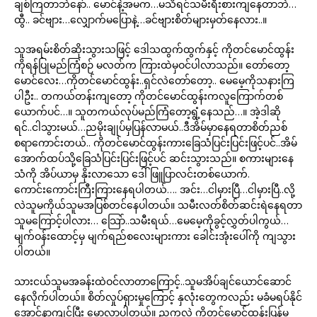
ချစ်ကြတာဘဲနော်.. မောင်နဲ့အမက…မသိရင်သမီးရီးစားကျနေတာဘဲ…
ထွီ.. ခင်ဗျား…လျှောက်မပြောနဲ့…ခင်ဗျားစိတ်များမှတ်နေလား..။
သူအရမ်းစိတ်ဆိုးသွားသဖြင့် ဒေါသထွက်ထွက်နှင့် ကိုတင်မောင်ထွန်း
ကိုရန်ပြုမည်ကြံစဉ် မလတ်က ကြားထဲမှဝင်ပါလာသည်။ တော်တော့
မောင်လေး…ကိုတင်မောင်ထွန်း..ရှင်လဲတော်တော့.. မေမေ့ကိုသနားကြ
ပါဦး.. တကယ်တန်းကျတော့ ကိုတင်မောင်ထွန်းကလူကြောက်တစ်
ယောက်ပင်…။ သူတကယ်လုပ်မည်ကြံတော့ရွံ့နေသည်…။ အဲ့ဒါဆို
ရင်..ငါသွားမယ်…ညမိုးချုပ်မှပြန်လာမယ်..ဒီအိမ်မှာနေရတာစိတ်ညစ်
စရာကောင်းတယ်.. ကိုတင်မောင်ထွန်းကားခြေသံပြင်းပြင်းဖြင့်ပင်..အိမ်
အောက်ထပ်သို့ခြေသံပြင်းပြင်းဖြင့်ပင် ဆင်းသွားသည်။ စကားများနေ
သံကို အိပ်ယာမှ နိုးလာသော ဒေါ်ဖြူပြာလင်းတစ်ယောက်.
ကောင်းကောင်းကြီးကြားနေရပါတယ်…. အင်း…ငါမှားပြီ…ငါမှားပြီ..လို့
လဲသူမကိုယ်သူမအပြစ်တင်နေပါတယ်။ သမီးလတ်စိတ်ဆင်းရဲနေရတာ
သူမကြောင့်ပါလား… သြော်..သမီးရယ်…မေမေ့ကိုခွင့်လွှတ်ပါကွယ်…
မျက်ဝန်းထောင့်မှ မျက်ရည်စလေးများကား ခေါင်းအုံးပေါ်ကို ကျသွား
ပါတယ်။
သားငယ်သူမအခန်းထဲဝင်လာတာကြောင့်..သူမအိပ်ချင်ယောင်ဆောင်
နေလိုက်ပါတယ်။ စိတ်လှုပ်ရှားမှုကြောင့် နှလုံးတွေကလည်း မခံမရပ်နိုင်
အောင်နာကျင်ပြီး မောလာပါတယ်။ ညကလဲ ကိုတင်မောင်ထွန်းပြန်မ