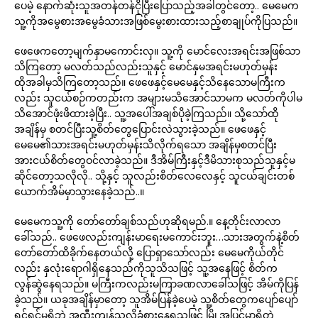
ပေမဲ့ နောက်ဆုံးသူအတန်တန်ငိုပြီးပြောသည့်အခါတွင်တော့.. မေမေက
သူ့ကိုအမွေစားအမွေခံသားအဖြစ်မွေးစားထားသည့်စာချုပ်ကိုပြသည်။
ဖေဖေကတော့မျက်နှာမကောင်းလှ။ သူ့ကို မောင်လေးအရင်းအဖြစ်သာ
သိကြတော့ မလတ်သည်လည်းသူနှင့် မောင်နှမအရင်းမဟုတ်မှန်း
ထိုအခါမှသိကြတော့သည်။ ဖေဖေနှင့်မေမေနှင့်သိနေသောမကြီးက
လည်း သူငယ်စဉ်ကတည်းက အများမသိအောင်သာမက မလတ်ကိုပါမ
သိအောင်ဖုံးဖိထားခဲ့ပြီး.. သူ့အပေါ်အချစ်ပိုခဲ့ကြသည်။ သို့သော်ထို
အချိန်မှ စတင်ပြီးသူ့စိတ်တွေပြောင်းလဲသွားခဲ့သည်။ ဖေဖေနှင့်
မေမေ၏သားအရင်းမဟုတ်မှန်းသိလိုက်ရသော အချိန်မှစတင်ပြီး
အားငယ်စိတ်တွေဝင်လာခဲ့သည်။ ဒီအိမ်ကြီးနှင့်ဒီမိသားစုသည်သူနှင့်မ
ဆိုင်တော့သလိုလို.. သို့နှင့် သူလည်းစိတ်လေလေနှင့် သူငယ်ချင်းတစ်
ယောက်အိမ်မှာသွားနေခဲ့သည်..။
မေမေကသူ့ကို တော်တော်ချစ်သည်ဟုဆိုရမည်.။ နေ့တိုင်းလာလာ
ခေါ်သည်.. ဖေဖေလည်းကျန်းမာရေးမကောင်းဘူး…သားအတွက်နဲ့စိတ်
တော်တော်ထိခိုက်နေတယ်လို့ ပြောရှာသော်လည်း မေမေကိုယ်တိုင်
လည်း နှလုံးရောဂါရှိနေသည်ကိုသူသိသဖြင့် သူ့အနေဖြင့် စိတ်က
လွန်ဆွဲနေရသည်။ မကြီးကလည်းမကြာခဏလာခေါ်သဖြင့် အိမ်ကိုပြန်
ခဲ့သည်။ ယခုအချိန်မှာတော့ သူအိမ်ပြန်ခဲ့ပေမဲ့ သူ့စိတ်တွေကပျော်ပျော်
ရွင်ရွင်မရှိဘဲ အထီးကျန်သလိုခံစားနေရသဖြင့် မြို့အပြင်မှာရှိတဲ့