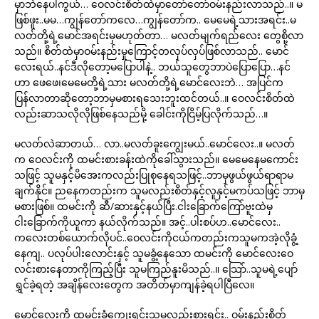
မှာဘဲနေပါကွယ်… ဝေလင်းစိတ်ထဲမှာတော်တော်ဝမ်းနည်းလာသည်..။ မ
ဖြစ်ဖူး..မမ…ကျွန်တော်ကလေ…ကျွန်တော်က.. မေမေရဲ့သားအရင်း..မ
လတ်တို့ရဲ့မောင်အရင်းမှမဟုတ်တာ… မလတ်မျက်ရည်လေး တွေစို့လာ
သည်။ စိတ်ထဲမှာဝမ်းနည်းမှုကြောင့်တလှပ်လှပ်ဖြစ်လာသည်.. မောင်
လေးရယ်..နင်ဒီလိုတော့မပြောပါနဲ့.. ဘယ်သူတွေဘာပဲပြောပြော…နင်
ဟာ ဖေဖေ၊မေမေတို့ရဲ့သား မလတ်တို့ရဲ့မောင်လေးဘဲ… အပြင်က
ပြန်လာတာဆိုတော့ဘာမှမစားရသေးဘူးထင်တယ်..။ ဝေလင်းစိတ်ထဲ
လည်းဆာသလိုလိုဖြစ်နေသည်မို့ ခေါင်းကိုငြိမ့်ပြလိုက်သည်…။
မလတ်လဲဆာတယ်… လာ..မလတ်ခူးကျွေးမယ်..မောင်လေး..။ မလတ်
က ဝေလင်းကို ထမင်းစားခန်းထဲကိုခေါ်သွားသည်။ မေမေနေမကောင်း
သဖြင့် သူမနှင့်မိအေးကလည်းပြုစုနေရသဖြင့်..ဘာမှဖွယ်ဖွယ်ရာရာမ
ချက်နိုင်။ ညနေကတည်းက သူမလည်းစိတ်နှင့်လူနှင့်မကပ်သဖြင့် ဘာမှ
မစားဖြစ်။ ထမင်းကို ဆီ/ဆားနှင့်နယ်ပြီး.ငါးခြောက်ကြော်ဗူးထဲမှ
ငါးခြောက်ကိုယူကာ နယ်လိုက်သည်။ အင့်..ပါးစပ်ဟ..မောင်လေး..
ကလေးတစ်ယောက်လိုပင်..ဝေလင်းကိုငယ်ကတည်းကသူမကအဲ့လိုခွံ့
နေကျ.. ပလုပ်ပါးလောင်းနှင့် သူမခွံ့နေသော ထမင်းကို မောင်လေးဝေ
လင်းစားနေတာကိုကြည့်ပြီး သူမကြည်နူးမိသည်..။ သြော်..သူမရဲ့ပျော်
ရွှင်ခဲ့ရတဲ့ အချိန်လေးတွေက အတိတ်မှာကျန်ခဲ့ရပါပြီလေ။
မောင်လေးကို ထမင်းခွံ့ကျွေးရင်းသူမလည်းစားရင်း.. ဝမ်းနည်းစိတ်