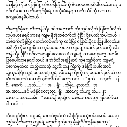
ကာဖြင့် ကိုကျော်စိုးရဲ့ လီးတန်ကြီးဆီကို ဖိကပ်ပေးနေမိပါတယ်..။ ကျမ
ရင်ထဲမှာတော့ ကိုကျော်စိုးရဲ့ အလိုးခံနေရတာကို သိပ်ကို သာယာ
ကျေနပ်နေမိပါတယ်..။
ကိုကျော်စိုးက လီးတန်ကြီး ဝင်သလောက် ထိုးသွင်းလိုက် ပြန်ထုပ်လိုက်
လုပ်ပေးနေရင်းကနေ ကျမ နို့အုံတစ်ဖက်ကို ငုံပြီး စို့ပေးလိုက်ပါတယ်..။
တစ်ဖက်ကိုစို့ပြီး နောက်တစ်ဖက်ကို ထပ်ပြီး ပြောင်းစို့ပေးပြန်ပါတယ်..။
အဲဒီလို ကိုကျော်စိုးက လုပ်ပေးလေလေ ကျမရဲ့ စောက်ဖုတ်ထဲကို လီး
တန်ကြီး ပိုပြီး ဝင်လာစေချင်လေလေ နဲ့ ကျမရဲ့ ကာမဆန္ဒတွေ အရမ်း
ဖြစ်ပေါ်လာနေရပါတယ်..။ အဲဒီလိုအချိန်မှာပဲ ကိုကျော်စိုးက ကျမရဲ့
စောက်ဖုတ်ထဲ ထည့်ထားတဲ့ သူ့လီးတန်ကြီးကို ဒစ်ကြီးပေါ်အောင်
ဆွဲထုတ်ပြီး သူ့ရဲ့ဖင်အားနဲ့ သူ့ရဲ့ လီးတန်ကြီးကို ကျမစောက်ဖုတ်ထဲ တ
ဆုံးဝင်အောင် ဆောင့်သွင်းလိုက်ပါတော့တယ်…။ “ ဖွတ်…..ပလွတ်….ဗြ
စ်…ဖောက်……ဒုတ်……” “ အ…..ရှီး….ကိုစိုး…နာတယ်….အ…
အ..အား…..ဇင် မခံနိုင်တော့ဘူး…ရှီး…အား.ကျွတ်..ကျွတ်……နာ
တယ်…..အား…..အီး….” အသံမျိုးစုံတို့က တစ်ဆက်တည်း ဖြစ်ပေါ်လာ
ပါတယ်…။
ကိုကျော်စိုးက ကျမရဲ့ စောက်ဖုတ်ထဲ လီးကြီးတဆုံးဝင်အောင် ဆောင့်
သွင်းလိုက်တော့ ကျမရဲ့ စောက်ရည်တွေ စိုရွှဲအိုင်ထွန်းနေတော့ ”