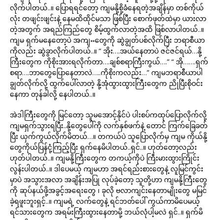
လိုက်ပါတယ်..။ ပြောရရင်တော့ ကျမနို့စို့ခံနေရတဲ့အချိန်မှာ တစ်ကိုယ်
လုံး တဖျင်းဖျင်းနဲ့ နေမထိထိုင်မသာ ဖြစ်ပြီး စောက်ဖုတ်ထဲမှာ ယားလာ
တဲ့အတွက် အရည်ကြည်တွေ စိမ့်ထွက်လာတဲ့အထိ ဖြစ်လာပါတယ်..။
ကျမ ရှက်မနေတော့ပဲ အကျႌတွေကို ဆွဲချွတ်ပစ်လိုက်ပြီး ဘရာစီယာ
ကိုလည်း ဆွဲခွာလိုက်ပါတယ်..။ “ အိုး….အယ်နေတာပဲ ဇင်ဇင်ရယ်…နို့
ကြီးတွေက ကိုစိုးအားရလိုက်တာ….ချစ်စရာကြီးကွယ်….” “ အို…….ရှက်
စရာ….ဘာတွေပြောနေတာလဲ…..ကိုစိုးကလည်း…” ကျမဘရာစီယာပါ
ချွတ်လိုက်လို့ ထွက်ပေါ်လာတဲ့ နို့အုံထွားထွားကြီးတွေက ညိုပြီးစိုဝင်း
နေကာ တုန်ခါလို့ နေပါတယ်..။
အဲဒါကြီးတွေကို မြင်တော့ သူမအောင့်နိုင်ပဲ ပါးစပ်ကထုပ်ပြောလိုက်လို့
ကျမရှက်သွားရပြီး..နို့တွေပေါ်ကို လက်နှစ်ဖက်နဲ့ တောင် ကြက်ခြေခတ်
ပြီး ယှက်ကွယ်လိုက်မိတယ်…။ တကယ်ပဲ သူပြောလိုက်မှ ကျမ ကိုယ်နို့
တွေကိုယ်ပြန်ငုံ့ကြည့်ပြီး ရှက်နေမိပါတယ်..ရှင်..။ ဟုတ်တော့လည်း
ဟုတ်ပါတယ်..။ ကျမနို့ကြီးတွေက တကယ့်ကိုပဲ ကြီးမားထွားကြိုင်း
လွန်းပါတယ်..။ ဒါပေမယ့် ကျမဟာ အရင်ရည်းစားတွေနဲ့ လူမြင်ကွင်း
မှာပဲ အသွားအလာ အချိန်းအပြု လုပ်ခဲ့တော့ သူတို့ဟာ ကျမနို့ကြီးတွေ
ကို ဆုပ်နယ်ဖို့အခွင့်အရေးတွေ ၊ ခုလို ဗလာကျင်းနေတာမျိုးတွေ မမြင်
ခဲ့ရဖူးဘူးရှင့်..။ ကျမရဲ့ လက်တွေနဲ့ ရင်ဘတ်ပေါ် ကွယ်ကာမိပေမယ့်
ရင်သားတွေက အရမ်းကြီးထွားနေတာမို့ ဘယ်လုံပါ့မလဲ ရှင်..။ ရှက်မိ