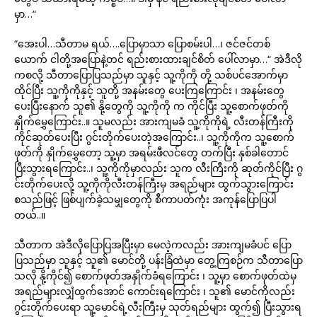
မှာ…“
“အေးပါ…သီတာမ ရယ်….ပြောမှာသာ ပြောစမ်းပါ…၊ ဇင်ဇင်တစ်
ယောက် ငါတို့အပြောနဲ့တင် ရည်းစားထားချင်စိတ် ပေါ်လာမှာ…“ အဲဒီလို
ကစလို့ သီတာပြောပြသည်မှာ သူနှင့် သူ့ကိုကို တို့ သစ်ပင်အောက်မှာ
ထိုင်ပြီး သူ့ကိုကိုနှင့် သူတို့ အနမ်းတွေ ပေးကြကြောင်း ၊ အနမ်းတွေ
ပေးပြီးနောက် သူ၏ နို့တွေကို သူ့ကိုကို က ကိုင်ပြီး သူ့စောက်ဖုတ်ကို
နှိုက်မွှေကြောင်း..။ သူမလည်း အားကျမခံ သူ့ကိုကိုရဲ့ လီးတန်ကြီးကို
ကိုင်ဆုတ်ပေးပြီး ဂွင်းတိုက်ပေးတဲ့အကြောင်း..၊ သူ့ကိုကိုက သူ့စောက်
ဖုတ်ကို နှိုက်မွှေတော့ သူ့မှာ အရမ်းဖီလင်တွေ တက်ပြီး နှစ်ခါတောင်
ပြီးသွားရကြောင်း..၊ သူ့ကိုကိုမှာလည်း သူက လီးကြီးကို ဆုတ်ကိုင်ပြီး ဂွ
င်းတိုက်ပေးလို့ သူ့ကိုကိုလီးတန်ကြီးမှ အရည်များ ထွက်သွားကြောင်း
စသည်ဖြင့် ဖြစ်ပျက်ခဲ့သမျှတွေကို စီကာပတ်ကုံး အကုန်ပြောပြပါ
တယ်..။
သီတာက အဲဒီလိုပြောပြအပြီးမှာ မေလဲ့ကလည်း အားကျမခံပင် ပြော
ပြသည်မှာ သူနှင့် သူ၏ မောင်တို့ ပန်းခြံထဲမှာ တွေ့ကြစဉ်က သီတာပြော
သလို နို့ကိုင်၍ စောက်ဖုတ်အနှိုက်ခံရကြောင်း ၊ သူ့မှာ စောက်ဖုတ်ထဲမှ
အရည်များလျှံထွက်အောင် ကောင်းရကြောင်း ၊ သူ၏ မောင်ကိုလည်း
ဂွင်းတိုက်ပေးရာ သူ့မောင်ရဲ့လီးကြီးမှ သုတ်ရည်များ ထွက်၍ ပြီးသွားရ