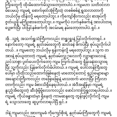
ကြီးတွေကို ထိုးမိထောက်မိသွားတော့တာပါပဲ..။ ကျမဟာ သတိဝင်လာ
မိပေမယ့် ကျမရဲ့ စောက်ဖုတ်အုံကြီးထဲ့ တစစ်စစ်နဲ့ ရွထလာတာကို
ဘယ်လိုမှ ထိန်းလို့ မရတော့ပါဘူး..။ ကိုကျော်စိုးကလည်း စာအုပ်ကို
ဇွတ်ယူဖို့ မကြိုးစားတော့ပါဘူး..။ ကျမကိုပဲ လက်နှစ်ဖက်နဲ့ အားပါးတရ
ပွေ့ဖက်ပြီး ပါးပြင်နှစ်ဖက်ကို အငမ်းမရ နမ်းတော့တာပါပဲ..ရှင်..။
အို…သူ့ရဲ့ အသက်ရှူသံကြီးကလည်း တရှူးရှူးနဲ့ ပြင်းလိုက်တာရှင်..။
နောက်တော့ ကျမရဲ့ နှုတ်ခမ်းတွေကို ဆတ်ခနဲ ဖိကပ်ပြီး စုပ်ယူလိုက်ပါ
တယ်…။ ကျမတော့ ဘယ်လိုမှ ရုန်းကန်လို့ မရတော့ပါဘူး..။ သူက တ
အားနဲ့ စုပ်ယူထားတဲ့ ကျမရဲ့ နှုတ်ခမ်းလွှွာလေးကို လျှာဖျားလေးနဲ့
ညင်သာစွာ ပွတ်ပေးလိုက်တော့ ကျမ ကြက်သီးတွေ ရှိန်းခနဲထသွားရ
ပြီး သူ့ကိုလည်း ပြန်ဖက်လိုက်မိပါတယ်..။ ကျမရဲ့ ပေါင်တန်ကြီးတွေ
ပေါ်မှာ ဟိုထိုးသည်ထောက်ဖြစ်နေတဲ့ မာတောင့်တောင့် ရှည်မျောမျော
အချောင်းကြီးကလည်း တဖြေးဖြေးနဲ့ မာသထက် မာလာပြီး ကြီးလာ
တာကိုလည်း ကျမ ခံစားသိရှိနေရပါတယ်..။ အဲဒီအချိန်မှာ ကျမရဲ့
နူးညံ့အိထွေးတဲ့ ဆီးခုံမို့မို့လေးကလည်း ဖောင်းကာကြွရွလာရပါတယ်..။
ကျမရဲ့ ကိုယ်ခန္ဓာထဲမှာ ရှိနေတဲ့ ကာမဆန္ဒတွေ တွန်းဖွင့်လိုက်လို့ ကျမ
ရဲ့ သွေးသားတွေ ဆူပွက်လာရပါပြီ ရှင်..။
ဒါနဲ့ ကျမလည်း အားကျမခံ ကိုကျော်စိုးရဲ့ နှုတ်ခမ်းကြီးတွေကို ကျမရဲ့