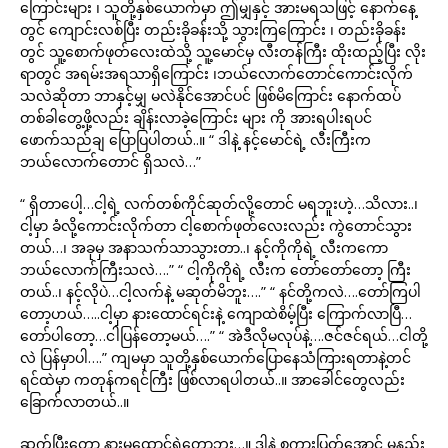
ကြောင်းများ ၊ သူတို့နှစ်ယောက်မှာ ဤမျှနှင့် အားမရသဖြင့် နောက်နေ့
တွင် ကျောင်းလစ်ပြီး တည်းခိုခန်းသို့ သွားကြကြောင်း ၊ တည်းခိုခန်း
တွင် သူ့စောက်ဖုတ်လေးထဲသို့ သူ့မောင်မှ လီးတန်ကြီး ထိုးထည့်ပြီး လိုး
ရာတွင် အရမ်းအရသာရှိကြောင်း ၊ဘယ်လောက်တောင်ကောင်းလိုက်
သလဲဆိုတာ ဘာနှင့်မျှ မလဲနိုင်အောင်ပင် ဖြစ်မိကြောင်း နောက်ထပ်
တစ်ခါတွေ့ဖို့လည်း ချိန်းလာခဲ့ကြောင်း များ ကို အားရပါးရပင်
ဖောက်သည်ချ ပြောပြပါတယ်..။ “ ဒါနဲ့ နင့်မောင်ရဲ့ လီးကြီးက
ဘယ်လောက်တောင် ရှိသလဲ…”
“ ရှိတာပေါ့…ငါ့ရဲ့ လက်တစ်ကိုင်ဆုတ်လို့တောင် မရဘူးဟဲ့…သိလား..၊
ငါ့မှာ ခံလို့ကောင်းလိုက်တာ ငါ့စောက်ဖုတ်လေးလည်း ကွဲတောင်သွား
တယ်…၊ အခုမှ အနာသက်သာသွားတာ..၊ နင့်ကိုကိုရဲ့ လီးကကော
ဘယ်လောက်ကြီးသလဲ….” “ ငါ့ကိုကိုရဲ့ လီးက တော်တော်တော့ ကြီး
တယ်..၊ နင့်လိုပဲ…ငါ့လက်နဲ့ မဆုတ်မိဘူး….” “ နင်တို့ကလဲ….တော်ကြပါ
တော့ဟယ်…..ငါ့မှာ နားထောင်ရင်းနဲ့ ကျောထဲစိမ့်ပြီး ကြောက်လာပြီ…
တော်ပါတော့…ငါပြန်တော့မယ်….” “ အဲဒီလိုမလုပ်နဲ့….ဇင်ဇင်ရယ်…ငါတို့
လဲ ပြန်မှာပါ….” ကျမမှာ သူတို့နှစ်ယောက်ပြောနေသံကြားရတာနဲ့တင်
ရင်ထဲမှာ ကတုန်ကရင်ကြီး ဖြစ်လာရပါတယ်..။ အာခေါင်တွေလည်း
ခြောက်လာတယ်..။
ဆက်ပြီးတော့ နားမထောင်ရဲတော့ဘူး…။ ဒါနဲ့ စကားပြတ်အောင် မနည်း