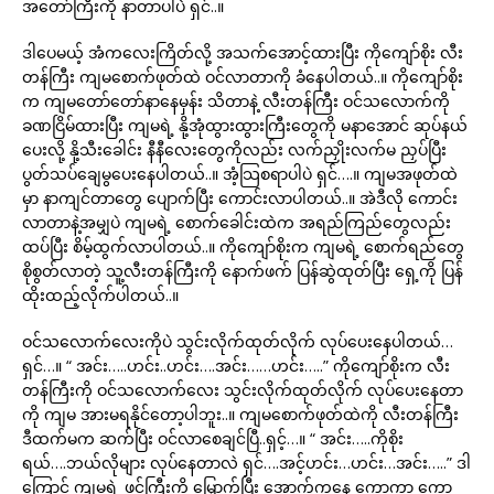
အတော်ကြီးကို နာတာပါပဲ ရှင်..။
ဒါပေမယ့် အံကလေးကြိတ်လို့ အသက်အောင့်ထားပြီး ကိုကျော်စိုး လီး
တန်ကြီး ကျမစောက်ဖုတ်ထဲ ဝင်လာတာကို ခံနေပါတယ်..။ ကိုကျော်စိုး
က ကျမတော်တော်နာနေမှန်း သိတာနဲ့ လီးတန်ကြီး ဝင်သလောက်ကို
ခဏငြိမ်ထားပြီး ကျမရဲ့ နို့အုံထွားထွားကြီးတွေကို မနာအောင် ဆုပ်နယ်
ပေးလို့ နို့သီးခေါင်း နီနီလေးတွေကိုလည်း လက်ညှိုးလက်မ ညှပ်ပြီး
ပွတ်သပ်ချေမွပေးနေပါတယ်..။ အံ့သြစရာပါပဲ ရှင်….။ ကျမအဖုတ်ထဲ
မှာ နာကျင်တာတွေ ပျောက်ပြီး ကောင်းလာပါတယ်..။ အဲဒီလို ကောင်း
လာတာနဲ့အမျှပဲ ကျမရဲ့ စောက်ခေါင်းထဲက အရည်ကြည်တွေလည်း
ထပ်ပြီး စိမ့်ထွက်လာပါတယ်..။ ကိုကျော်စိုးက ကျမရဲ့ စောက်ရည်တွေ
စိုစွတ်လာတဲ့ သူ့လီးတန်ကြီးကို နောက်ဖက် ပြန်ဆွဲထုတ်ပြီး ရှေ့ကို ပြန်
ထိုးထည့်လိုက်ပါတယ်..။
ဝင်သလောက်လေးကိုပဲ သွင်းလိုက်ထုတ်လိုက် လုပ်ပေးနေပါတယ်…
ရှင်…။ “ အင်း…..ဟင်း..ဟင်း….အင်း……ဟင်း…..” ကိုကျော်စိုးက လီး
တန်ကြီးကို ဝင်သလောက်လေး သွင်းလိုက်ထုတ်လိုက် လုပ်ပေးနေတာ
ကို ကျမ အားမရနိုင်တော့ပါဘူး..။ ကျမစောက်ဖုတ်ထဲကို လီးတန်ကြီး
ဒီထက်မက ဆက်ပြီး ဝင်လာစေချင်ပြီ..ရှင့်…။ “ အင်း…..ကိုစိုး
ရယ်….ဘယ်လိုများ လုပ်နေတာလဲ ရှင်….အင့်ဟင်း…ဟင်း…အင်း…..” ဒါ
ကြောင့် ကျမရဲ့ ဖင်ကြီးကို မြှောက်ပြီး အောက်ကနေ ကော့ကာ ကော့