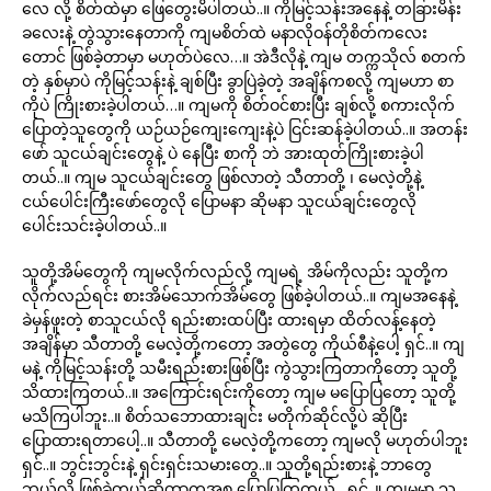
လေ လို့ စိတ်ထဲမှာ ဖြေတွေးမိပါတယ်..။ ကိုမြင့်သန်းအနေနဲ့ တခြားမိန်း
ခလေးနဲ့ တွဲသွားနေတာကို ကျမစိတ်ထဲ မနာလိုဝန်တိုစိတ်ကလေး
တောင် ဖြစ်ခဲ့တာမှာ မဟုတ်ပဲလေ…။ အဲဒီလိုနဲ့ ကျမ တက္ကသိုလ် စတက်
တဲ့ နှစ်မှာပဲ ကိုမြင့်သန်းနဲ့ ချစ်ပြီး ခွာပြဲခဲ့တဲ့ အချိန်ကစလို့ ကျမဟာ စာ
ကိုပဲ ကြိုးစားခဲ့ပါတယ်…။ ကျမကို စိတ်ဝင်စားပြီး ချစ်လို့ စကားလိုက်
ပြောတဲ့သူတွေကို ယဉ်ယဉ်ကျေးကျေးနဲ့ပဲ ငြင်းဆန်ခဲ့ပါတယ်..။ အတန်း
ဖော် သူငယ်ချင်းတွေနဲ့ ပဲ နေပြီး စာကို ဘဲ အားထုတ်ကြိုးစားခဲ့ပါ
တယ်..။ ကျမ သူငယ်ချင်းတွေ ဖြစ်လာတဲ့ သီတာတို့ ၊ မေလဲ့တို့နဲ့
ငယ်ပေါင်းကြီးဖော်တွေလို ပြောမနာ ဆိုမနာ သူငယ်ချင်းတွေလို
ပေါင်းသင်းခဲ့ပါတယ်..။
သူတို့အိမ်တွေကို ကျမလိုက်လည်လို့ ကျမရဲ့ အိမ်ကိုလည်း သူတို့က
လိုက်လည်ရင်း စားအိမ်သောက်အိမ်တွေ ဖြစ်ခဲ့ပါတယ်..။ ကျမအနေနဲ့
ခဲမှန်ဖူးတဲ့ စာသူငယ်လို ရည်းစားထပ်ပြီး ထားရမှာ ထိတ်လန့်နေတဲ့
အချိန်မှာ သီတာတို့ မေလဲ့တို့ကတော့ အတွဲတွေ ကိုယ်စီနဲ့ပေါ့ ရှင်..။ ကျ
မနဲ့ ကိုမြင့်သန်းတို့ သမီးရည်းစားဖြစ်ပြီး ကွဲသွားကြတာကိုတော့ သူတို့
သိထားကြတယ်..။ အကြောင်းရင်းကိုတော့ ကျမ မပြောပြတော့ သူတို့
မသိကြပါဘူး..။ စိတ်သဘောထားချင်း မတိုက်ဆိုင်လို့ပဲ ဆိုပြီး
ပြောထားရတာပေါ့..။ သီတာတို့ မေလဲ့တို့ကတော့ ကျမလို မဟုတ်ပါဘူး
ရှင်..။ ဘွင်းဘွင်းနဲ့ ရှင်းရှင်းသမားတွေ..။ သူတို့ရည်းစားနဲ့ ဘာတွေ
ဘယ်လို ဖြစ်ခဲ့တယ်ဆိုတာကအစ ပြောပြကြတယ်…ရှင့်..။ ကျမမှာ သူ