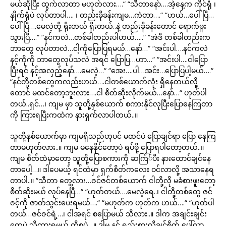
မယ်ဆိုပြီး ထွက်လာတာ မဟုတ်လား….“ “သီတာနော်….အဲ့နေ့က ကိုင်ရုံ ၊
နှိုက်ရုံပဲ လုပ်တာပါ…. ၊ တည်းခိုခန်းကျမ…ကဲတာ….“ “ဟယ်…ပေါ်ပြီ…
ပေါ်ပြီ….မေလဲ့တို့ ရိုးတယ် ရိုးတယ်..နဲ့ တည်းခိုခန်းတောင် ရောက်ဖူး
သွားပြီ….“ “နင်ကလဲ…တစ်ခါတည်းပါဟယ်…..“ “အဲဒီ တစ်ခါတည်းက
ဘာတွေ လုပ်တာလဲ…ငါ့ကိုပြောပြရမယ်…နော်…“ “အင်းပါ….နင်ကလဲ
နင့်ကိုကို ဘာတွေလုပ်သလဲ အရင် ပြောပြ…ဟာ…“ “အင်းပါ….ငါပြော
ပြီးရင် နင့်အလှည့်နော်….မေလဲ့…“ “အေး….ပါ…အင်း…ပြောပြပါ့မယ်….“
“နင်တို့တစ်တွေကလည်းဟယ်….ငါတစ်ယောက်လုံး ရှိနေတယ်လို့
တောင် မထင်တော့ဘူးလား….ငါ စိတ်ဆိုးလိုက်မယ်…နော်…“ ဟုတ်ပါ
တယ်..ရှင်…၊ ကျမ မှာ သူတို့နှစ်ယောက် စကားနိုင်လုပြီးပြောနေကြတာ
ကို ကြားရပြီးကထဲက နားရှက်လာပါတယ်..။
သူတို့နှစ်ယောက်မှာ ကျမရှိသည်ဟုပင် မထင်ပဲ ပြောချင်ရာ ပြော နေကြ
တာမဟုတ်လား..။ ကျမ မနေနိုင်တော့ပဲ ရပ်ဖို့ ပြောရပါတော့တယ်..။
ကျမ စိတ်ထဲမှာတော့ သူတို့ပြောစကားကို ဆက်ြ်ပီး နားထောင်ချင်နေ
တာပေါ့…။ ဒါပေမယ့် ရင်ထဲမှာ ရှက်စိတ်ကလေး ဝင်လာလို့ အသာနေရ
တာပါ..။ “သီတာ တွေ့လား…ဇင်ဇင်တစ်ယောက် ငါတို့လို မခံစားဖူးတော့
စိတ်ဆိုးမယ် လုပ်နေပြီ…“ “ဟုတ်တယ်….မေလဲ့ရေ..၊ ငါတို့တစ်တွေ ဇင်
ဇင့်ကို ဇာတ်သွင်းပေးရမယ်….“ “မဟုတ်က ဟုတ်က ဟယ်….“ “ဟုတ်ပါ
တယ်…ဇင်ဇင်ရဲ့…၊ ငါအရင် စပြောမယ် သိလား..။ ဒါက အချင်းချင်း
တွေပဲ သိထားရမယ့် ကိစ္စပဲ…။ ဒါမှ နင် ရည်းစားလိုချင်စိတ် ပေါ်လာ