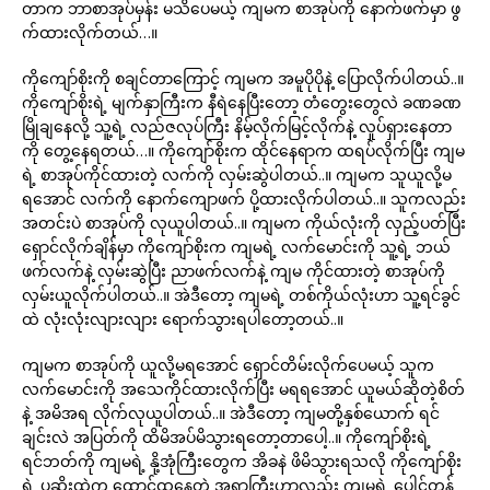
တာက ဘာစာအုပ်မှန်း မသိပေမယ့် ကျမက စာအုပ်ကို နောက်ဖက်မှာ ဖွ
က်ထားလိုက်တယ်…။
ကိုကျော်စိုးကို စချင်တာကြောင့် ကျမက အမူပိုပိုနဲ့ ပြောလိုက်ပါတယ်..။
ကိုကျော်စိုးရဲ့ မျက်နှာကြီးက နီရဲနေပြီးတော့ တံတွေးတွေလဲ ခဏခဏ
မြိုချနေလို့ သူ့ရဲ့ လည်ဇလုပ်ကြီး နိမ့်လိုက်မြင့်လိုက်နဲ့ လှုပ်ရှားနေတာ
ကို တွေ့နေရတယ်…။ ကိုကျော်စိုးက ထိုင်နေရာက ထရပ်လိုက်ပြီး ကျမ
ရဲ့ စာအုပ်ကိုင်ထားတဲ့ လက်ကို လှမ်းဆွဲပါတယ်..။ ကျမက သူယူလို့မ
ရအောင် လက်ကို နောက်ကျောဖက် ပို့ထားလိုက်ပါတယ်..။ သူကလည်း
အတင်းပဲ စာအုပ်ကို လုယူပါတယ်..။ ကျမက ကိုယ်လုံးကို လှည့်ပတ်ပြီး
ရှောင်လိုက်ချိန်မှာ ကိုကျော်စိုးက ကျမရဲ့ လက်မောင်းကို သူ့ရဲ့ ဘယ်
ဖက်လက်နဲ့ လှမ်းဆွဲပြီး ညာဖက်လက်နဲ့ ကျမ ကိုင်ထားတဲ့ စာအုပ်ကို
လှမ်းယူလိုက်ပါတယ်..။ အဲဒီတော့ ကျမရဲ့ တစ်ကိုယ်လုံးဟာ သူ့ရင်ခွင်
ထဲ လုံးလုံးလျားလျား ရောက်သွားရပါတော့တယ်..။
ကျမက စာအုပ်ကို ယူလို့မရအောင် ရှောင်တိမ်းလိုက်ပေမယ့် သူက
လက်မောင်းကို အသေကိုင်ထားလိုက်ပြီး မရရအောင် ယူမယ်ဆိုတဲ့စိတ်
နဲ့ အမိအရ လိုက်လုယူပါတယ်..။ အဲဒီတော့ ကျမတို့နှစ်ယောက် ရင်
ချင်းလဲ အပြတ်ကို ထိမိအပ်မိသွားရတော့တာပေါ့..။ ကိုကျော်စိုးရဲ့
ရင်ဘတ်ကို ကျမရဲ့ နို့အုံကြီးတွေက အိခနဲ ဖိမိသွားရသလို ကိုကျော်စိုး
ရဲ့ ပုဆိုးထဲက ထောင်ထနေတဲ့ အရာကြီးဟာလည်း ကျမရဲ့ ပေါင်တန်