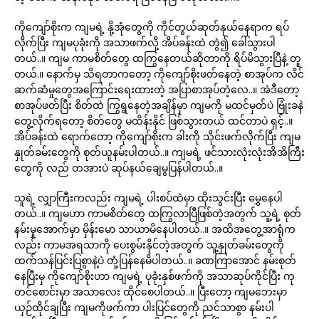
ကိုကျော်စိုးက ကျမရဲ့ နို့အုံတွေကို ကိုင်တွယ်ဆုတ်နုယ်နေရာက ရပ်
လိုက်ပြီး ကျမပုခုံးကို အသာဖက်လို့ အိပ်ခန်းထဲ တွဲ၍ ခေါ်သွားပါ
တယ်..။ ကျမ ကာမစိတ်တွေ ထကြွနေတယ်ဆိုတာကို ရိပ်မိသွားပြီနဲ့ တူ
တယ်.။ နောက်မှ သိရတာကတော့ ကိုကျော်စိုးဖတ်နေတဲ့ စာအုပ်က လိင်
ဆက်ဆံမှုတွေအကြောင်းရေးထားတဲ့ အပြာစာအုပ်တဲ့လေ..။ အဲဒီတော့
စာအုပ်ဖတ်ပြီး စိတ်ထဲ ကြွရွနေတဲ့အချိန်မှာ ကျမကို မထင်မှတ်ပဲ ဗြုံးခနဲ
တွေ့လိုက်ရတော့ စိတ်တွေ မထိန်းနိုင် ဖြစ်သွားတယ် ထင်တာပဲ ရှင့်..။
အိပ်ခန်းထဲ ရောက်တော့ ကိုကျော်စိုးက ခါးကို သိုင်းဖက်လိုက်ပြီး ကျမ
နှုတ်ခမ်းတွေကို စုတ်ယူနမ်းပါတယ်..။ ကျမရဲ့ ဖင်သားလုံးလုံးအိအိကြီး
တွေကို လည် တအားပဲ ဆုပ်နယ်ချေမွပြန်ပါတယ်..။
သူရဲ့ လျှာကြီးကလည်း ကျမရဲ့ ပါးစပ်ထဲမှာ ထိုးသွင်းပြီး မွှေနေပါ
တယ်..။ ကျမဟာ ကာမစိတ်တွေ ထကြွလာပြီဖြစ်တဲ့အတွက် သူ့ရဲ့ စုတ်
နမ်းမှုအောက်မှာ မှိန်းမော သာယာမိနေပါတယ်..။ အထိအတွေ့အာရုံက
လည်း ကာမအရသာကို ပေးစွမ်းနိုင်တဲ့အတွက် သူ့နှုတ်ခမ်းတွေကို
ထက်သန်ပြင်းပြစွာနဲ့ပဲ တုံ့ပြန်နေမိပါတယ်..။ ခဏကြာအောင် နမ်းစုတ်
နေပြီးမှ ကိုကျော်စိုးဟာ ကျမရဲ့ ပုခုံးနှစ်ဖက်ကို အသာဆုပ်ကိုင်ပြီး ကု
တင်စောင်းမှာ အသာလေး ထိုင်စေပါတယ်..။ ပြီးတော့ ကျမဘေးမှာ
ယှဉ်ထိုင်ချပြီး ကျမကိုဖက်ကာ ပါးပြင်တွေကို ညင်သာစွာ နမ်းပါ