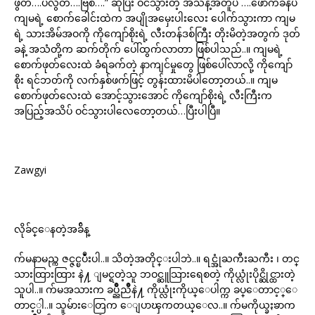
ဖွတ်….ပလွတ်….ဗြစ်….” ဆိုပြီး ဝင်သွားတဲ့ အသံနဲ့အတူပဲ ….ဖောက်ခနဲပဲ
ကျမရဲ့ စောက်ခေါင်းထဲက အပျိုအမှေးပါးလေး ပေါက်သွားကာ ကျမ
ရဲ့ သားအိမ်အဝကို ကိုကျော်စိုးရဲ့ လီးတန်ဒစ်ကြီး တိုးမိတဲ့အတွက် ဒုတ်
ခနဲ့ အသံတို့က ဆက်တိုက် ပေါ်ထွက်လာတာ ဖြစ်ပါသည်..။ ကျမရဲ့
စောက်ဖုတ်လေးထဲ ခံရခက်တဲ့ နာကျင်မှုတွေ ဖြစ်ပေါ်လာလို့ ကိုကျော်
စိုး ရင်ဘတ်ကို လက်နှစ်ဖက်ဖြင့် တွန်းထားမိပါတော့တယ်..။ ကျမ
စောက်ဖုတ်လေးထဲ အောင့်သွားအောင် ကိုကျော်စိုးရဲ့ လီးကြီးက
အပြည့်အသိပ် ဝင်သွားပါလေတော့တယ်…ပြီးပါပြီ။
Zawgyi
လိုခ်င္ေနတဲ့အခ်ိန္
က်မနာမည္က ဇင္ဇင္ၿပဳံးပါ..။ သိတဲ့အတိုင္းပါဘဲ..။ ရင္အုံႀကီးႀကီး ၊ တင္
သားထြားထြား နဲ႔ ျမင္ရတဲ့သူ ဘဝင္ဆူသြားရေစတဲ့ ကိုယ္လုံးပိုင္ဆိုင္ထားတဲ့
သူပါ..။ က်မအသားက ခပ္ညိဳညိဳနဲ႔ ကိုယ္လုံးကိုယ္ေပါက္က ခပ္ေတာင့္ေ
တာင့္ပါ..။ သူမ်ားေတြက ေျပာၾကတယ္ေလ..။ က်မကိုယ္ခႏၶာက