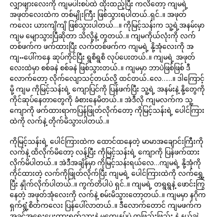
လျှာဖျားလေးကို ကျမပါးစပ်ထဲ ထိုးထည့်ပြီး ကလိတော့ ကျမရဲ့
အဖုတ်လေးထဲက တစ်မျိုးကြီး ဖြစ်သွားရပါတယ်..ရှင်..။ အဖုတ်
ကလေး ယားကျိကျိ ဖြစ်သွားပါတယ်…။ ကိုမြင့်သန်းက သူ့ရဲ့အနမ်းမှာ
ကျမ မျောသွားပြီဆိုတာ သိလို့နဲ့ တူတယ်..။ ကျမကိုယ်လုံးကို လက်
တစ်ဖက်က ဖက်ထားပြီး လက်တစ်ဖက်က ကျမရဲ့ နို့အုံလေးကို အ
ကျႌပေါ်ကနေ ဆုပ်ကိုင်ပြီး ရွစိရွစိ လုပ်ပေးတယ်..။ ကျမရဲ့ အဖုတ်
လေးထဲမှာ စစ်ခနဲ စစ်ခနဲ ဖြစ်သွားတယ်..။ ကျမမှာ ဘာပဲဖြစ်ဖြစ် ဒီ
လောက်တော့ လိုက်လျောသင့်တယ်လို့ ထင်တယ်..လေ……။ ဒါကြောင့်
မို့ ကျမ ကိုမြင့်သန်းရဲ့ ကျောပြင်ကို ပြန်ဖက်ပြီး သူ့ရဲ့ အနမ်းနဲ့ နို့တွေကို
ကိုင်ဆုပ်နေတာတွေကို ခံစားနေမိတယ်..။ အဲဒီလို ကျမလက်က သူ့
ကျောကို ဖက်ထားရာကပြန်ဖြုတ်လိုက်တော့ ကိုမြင့်သန်းရဲ့ ပေါင်ကြား
ထဲကို လက်နဲ့ တိုက်မိသွားပါတယ်..။
ကိုမြင့်သန်းရဲ့ ပေါင်ကြားထဲက ထောင်ထနေတဲ့ မာမာအချောင်းကြီးကို
လက်နဲ့ ထိလိုက်မိတော့ လန့်ပြီး ကိုမြင့်သန်းရဲ့ ကျောကို ပြန်ဖက်ထား
လိုက်မိပါတယ်..။ အဲဒီအချိန်မှာ ကိုမြင့်သန်းရယ်လေ…ကျမရဲ့ နို့အုံကို
ကိုင်ထားတဲ့ လက်ကိုဖြုတ်လိုက်ပြီး ကျမရဲ့ ပေါင်ကြားထဲကို လက်ရွှေ့
ပြီး နှိုက်လိုက်ပါတယ်..။ ကွက်တိပါပဲ ရှင်..။ ကျမရဲ့ တရွရွနဲ့ ဖောင်းကြွ
နေတဲ့ အဖုတ်အုံလေးကို လက်နဲ့ စမ်းမိသွားတော့တယ်..။ ကျမမှာ နဂိုက
ရှက်ရွံ့စိတ်ကလေး ပြန်ပေါ်လာတယ်..။ ဒီလောက်တောင် ကျမဖက်က
အခွင့်အရေးပေးထားရက်သားနဲ့ မကျေနပ်ပဲ တဖြည်းဖြည်း နဲ့ နယ်ချဲ့