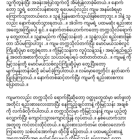
သူ့ကိုတွန်းပြီး အခန်းအပြင်ထွက်လို့ အိမ်ပြန်လာခဲ့မိတယ်..။ နောက်
တော့ သူ့ရဲ့ တောင်းပန်စာတွေ ရပေမယ့်လည်း ကျမ အနမ်းခံရမှာ
ကြောက်သွားတယ်လေ..။ သူနဲ့ ပြန်မဆက်သွယ်ဖြစ်တော့ဘူး..။ ဒါနဲ့ သူ
လည်း နောက်ဆုတ်သွားရတယ်…။ အဲဒါက ကျမရဲ့ ပထမဆုံး ရည်းစား
အတွေ့အကြုံပေါ့ ရှင်..။ နောက်တစ်ယောက်ကတော့ တက္ကသိုလ်ရောက်
မှ တွေ့တာပါ..။ သူ့နာမည်က ကိုမြင့်သန်းတဲ့ ..။ သူနဲ့လည်း ရည်းစားဖြစ်
တာ သိပ်မကြာပါဘူး ..။ ကျမ တက္ကသိုလ်တက်ပြီး မောင်မယ်သစ်လွင်
ကြိုဆိုပွဲမှာ တွေ့ခဲ့ရတာ..။ ကိုမြင့်သန်းက လူပုံသန့်သန့် ၊ အရပ်ရှည်ရှည်
နဲ့ အဝတ်အစားကိုလည်း သပ်သပ်ရပ်ရပ် ဝတ်တတ်တယ်…။ ကျမနဲ့ ကို
မြင့်သန်းတို့ မောင်မယ်သစ်လွင်ကြိုဆိုပွဲမှာ တွေ့ပြီးတော့
မျက်မှန်းတန်းမိလို့ ခင်မင်ခဲ့ကြပါတယ်..။ လမ်းမှာတွေ့တိုင်း နှုတ်ဆက်
ပြုံးပြကြတယ်..။ နောက်တစ်ဆင့်တက်ပြီး ကျမကို ရည်းစားစကား
ပြောတယ်..။
ကျမကလည်း တက္ကသိုလ် ရောက်ပြီဆိုတော့ ဝတ္ထုတွေထဲမှာ ဖတ်ဖူးတဲ့
အတိုင်း ရည်းစားလေးထားပြီး နေကြည့်ချင်တာနဲ့ ကိုမြင့်သန်း အချစ်
ကို လက်ခံလိုက်ပါတယ်..။ တက္ကသိုလ်မှာ ကိုမြင့်သန်းနဲ့ ကျမ ယှဉ်တွဲ
လျှောက်ပြီး ကျောင်းသွားကျောင်းပြန် လုပ်တယ်..။ နှစ်ယောက်သား
အတူတူ ကင်တင်းထိုင်တယ်..။ ရည်းစားသက်တမ်း တစ်လလောက်
ကြာတော့ သစ်ပင်အောက်မှာ ထိုင်ဖို့ ပြောတယ်..။ ပထမရည်းစားနဲ့
အတွေ့အကြုံအရ ရှက်ရွံ့မိပေမယ့် ကိုမြင့်သန်း နမ်းလာရင် တော့