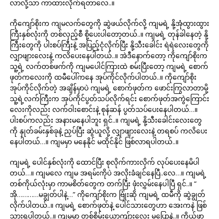
လာလို့သာ ကာထားလိုက်ရတာလေ..။
ကိုကျော်စိုးက ကျမလက်တွေကို ဆွဲဖယ်လိုက်လို့ ကျမရဲ့ နို့အုံထွားထွား
ကြီးနှစ်လုံးကို တစ်လှည့်စီ စို့ပေးပါတော့တယ်..။ ကျမရဲ့ တုန်ခါနေတဲ့ နို့
ကြီးတွေကို ပါးစပ်ကြီးနဲ့ အပြည့်ငုံလိုက်ပြီး နို့သီးခေါင်း ရဲရဲလေးတွေကို
လျှာဖျားလေးနဲ့ ကလိပေးနေပါတယ်..။ အဲဒီနောက်တော့ ကိုကျော်စိုးက
သူ့ရဲ့ လက်တစ်ဖက်ကို ကျမပေါင်ကြားထဲ စမ်းပြီးတော့ ကျမရဲ့ စောက်
ဖုတ်ကလေးကို ထမီပေါ်ကနေ အုပ်ကိုင်လိုက်ပါတယ်..။ ကိုကျော်စိုး
အုပ်ကိုင်လိုက်တဲ့ အချိန်မှာပဲ ကျမရဲ့ စောက်ဖုတ်က ဖောင်းကြွလာတာမို့
သူ့ရဲ့လက်ကြီးက အုပ်ကိုင်ပွတ်သပ်လိုက်ရင်း စောက်ဖုတ်အကွဲကြောင်း
လေးကိုလည်း လက်ဝါးစောင်းနဲ့ စုန်ဆန် ပွတ်သပ်ပေးနေပါတယ်…။
ပါးစပ်ကလည်း အနားမနေပါဘူး ရှင်..။ ကျမရဲ့ နို့သီးခေါင်းလေးတွေ
ကို နှုတ်ခမ်းနှစ်ခုနဲ့ ညှပ်ပြီး ဆွဲယူလို့ လျှာဖျားလေးနဲ့ တရစပ် ကလိပေး
နေပါတယ်…။ ကျမမှာ မနေနိုင် မထိုင်နိုင် ဖြစ်လာရပါတယ်..။
ကျမရဲ့ ပေါင်နှစ်လုံးကို ထောင်ပြီး စုလိုက်ကားလိုက် လုပ်ပေးနေမိပါ
တယ်…။ ကျမလေ ကျမ အရမ်းကိုပဲ အလိုးခံချင်နေပြီ..လေ…။ ကျမရဲ့
တစ်ကိုယ်လုံးမှာ ကာမစိတ်တွေက တက်ပြီး ဖုံးလွှမ်းနေပါပြီ ရှင်..။ “
အို…………မချွတ်ပါနဲ့…” ကိုကျော်စိုးက ဗြုံးဆို ကျမရဲ့ ထမီကို ဆွဲချွတ်
လိုက်ပါတယ်..။ ကျမရဲ့ စောက်ဖုတ်နဲ့ ပေါင်သားတွေဟာ အေးကနဲ ဖြစ်
သွားရပါတယ်..။ ကျမမှာ တစ်စိမ်းယောကျ်ားလေး မပြောနဲ့..။ ကိုယ်ဖာ