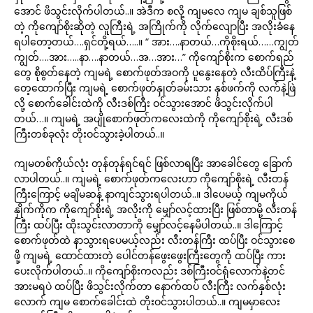
အောင် ဖိသွင်းလိုက်ပါတယ်..။ အဲဒီက စလို့ ကျမလေ ကျမ ချစ်သူဖြစ်
တဲ့ ကိုကျော်စိုးဆိုတဲ့ လူကြီးရဲ့ အကြိုက်ကို လိုက်လျောပြီး အလိုးခံနေ
ရပါတော့တယ်….ရှင်တို့ရယ်…..။ “ အား….နာတယ်…ကိုစိုးရယ်……ကျွတ်
ကျွတ်….အား…..နာ….နာတယ်…အ…အား…” ကိုကျော်စိုးက စောက်ရည်
တွေ စိုစွတ်နေတဲ့ ကျမရဲ့ စောက်ဖုတ်အဝကို ပူနွေးနေတဲ့ လီးထိပ်ကြီးနဲ့
တေ့ထောက်ပြီး ကျမရဲ့ စောက်ဖုတ်နှုတ်ခမ်းသား နှစ်ဖက်ကို လက်နဲ့ဖြဲ
လို့ စောက်ခေါင်းထဲကို လီးဒစ်ကြီး ဝင်သွားအောင် ဖိသွင်းလိုက်ပါ
တယ်…။ ကျမရဲ့ အပျိုစောက်ဖုတ်ကလေးထဲကို ကိုကျော်စိုးရဲ့ လီးဒစ်
ကြီးတစ်ခုလုံး တိုးဝင်သွားခဲ့ပါတယ်..။
ကျမတစ်ကိုယ်လုံး တုန်တုန်ရင်ရင် ဖြစ်လာရပြီး အာခေါင်တွေ ခြောက်
လာပါတယ်..။ ကျမရဲ့ စောက်ဖုတ်ကလေးဟာ ကိုကျော်စိုးရဲ့ လီးတန်
ကြီးကြောင့် မချိမဆန့် နာကျင်သွားရပါတယ်..။ ဒါပေမယ့် ကျမကိုယ်
နှိုက်ကိုက ကိုကျော်စိုးရဲ့ အလိုးကို မျှော်လင့်ထားပြီး ဖြစ်တာမို့ လီးတန်
ကြီး ထပ်ပြီး ထိုးသွင်းလာတာကို မျှော်လင့်နေမိပါတယ်..။ ဒါကြောင့်
စောက်ဖုတ်ထဲ နာသွားရပေမယ့်လည်း လီးတန်ကြီး ထပ်ပြီး ဝင်သွားစေ
ဖို့ ကျမရဲ့ ထောင်ထားတဲ့ ပေါင်တန်ဖွေးဖွေးကြီးတွေကို ထပ်ပြီး ကား
ပေးလိုက်ပါတယ်..။ ကိုကျော်စိုးကလည်း ဒစ်ကြီးဝင်ရုံလောက်နဲ့တင်
အားမရပဲ ထပ်ပြီး ဖိသွင်းလိုက်တာ နောက်ထပ် လီးကြီး လက်နှစ်လုံး
လောက် ကျမ စောက်ခေါင်းထဲ တိုးဝင်သွားပါတယ်..။ ကျမမှာလေး