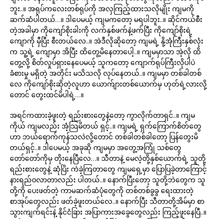
ဘူး..။ အရုပ်ကလေးတစ်ရုပ်ကို အလှကြည့်ထားသလိုမျိုး ကျမကို
ဆက်ဆံပါတယ်…။ ဒါပေမယ့် ကျမကတော့ မရပါဘူး..။ ဆိုင်ကယ်စီး
တဲ့အခါမှာ ကိုကျော်စိုးခါးကို လက်နှစ်ဖက်နဲ့ဖက်ပြီး ကိုကျော်စိုးရဲ့
ကျောကို မှီပြီး စီးတယ်လေ..။ အဲဒီလိုဆိုတော့ ကျမရဲ့ နို့အုံကြီးနှစ်လုံး
က သူ့ရဲ့ ကျောမှာ အိပြီး ထိတွေ့မိနေတာပေါ့..။ ကျမမှာသာ အဲ့လို ထိ
တွေ့လို့ စိတ်လှုပ်ရှားနေပေမယ့် သူကတော့ ကျောက်ရုပ်ကြီးလိုပါပဲ
ခံစားမှု မရှိတဲ့ အတိုင်း မသိသလို လုပ်နေတယ်..။ ကျမမှာ တစ်ခါတစ်
လေ ကိုကျော်စိုးဆိုတဲ့လူဟာ ယောက်ျားတစ်ယောက်မှ ဟုတ်ရဲ့လားလို့
တောင် တွေးထင်မိပါရဲ့…။
အရင်ကထားခဲ့ဖူးတဲ့ ရည်းစားတွေနဲ့တော့ ကွာလိုက်တာရှင်..။ ကျမ
ကိုယ် ကျမလည်း အံ့သြမိတယ် ရှင့်..။ ကျမရဲ့ ရှက်ကြောက်စိတ်တွေ
ဟာ ဘယ်ရောက်ကုန်သလဲလို့တောင် တစ်ခါတစ်ခါတော့ ပြန်တွေးမိ
တယ်ရှင့်..။ ဒါပေမယ့် အခုဆို ကျမမှာ အတွေ့အကြုံ သစ်တွေ
တော်တော်ကိုမှ တိုးနေပြီလေ…။ သီတာနဲ့ မေလဲ့တို့နှစ်ယောက်ရဲ့ သူတို့
ရည်းစားတွေနဲ့ ဆုံပြိး ကဲခဲ့ကြတာတွေ ကျမရှေ့မှာ ပြောပြခဲ့တာကြောင့်
နားရည်ဝလာတာလည်း ပါတယ်..။ နောက်ပြီးတော့ သူတို့ဘဲတွေက သူ
တို့ကို ပေးဖတ်တဲ့ ကာမဆက်ဆံပုံတွေကို တစ်တစ်ခွခွ ရေးထားတဲ့
စာအုပ်တွေလည်း ဖတ်ခဲ့ဖူးတယ်လေ..။ နောက်ပြီး သီတာတို့အိမ်မှာ စာ
သွားကျက်ရင်းနဲ့ နိုင်ငံခြား အပြာကားအခွေတွေလည်း ကြည့်ဖူးနေပြီ..။