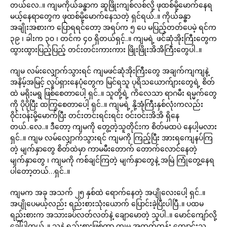
တယ်လေ..။ ကျမကိုယ်ခန္ဓာက ဆူဖြိုးကျစ်လစ်လို့ ဖုထစ်မို့မောက်နေရ
မယ့်နေရာတွေက ဖုထစ်မို့မောက်နေသတဲ့ ရှင်ရယ်..။ ကိုယ်ခန္ဓာ
အချိုးအစားက ပြောရရင်တော့ အရပ်က ၅ ပေ မပြည့်တတ်ပေမဲ့ ရင်က
၃၉ ၊ ခါးက ၃၀ ၊ တင်က ၄၀ ရှိတယ်ရှင့်..။ ကျမရဲ့ ဖင်ဆုံအိုးကြီးတွေက
ထွားထွားပြည့်ပြည့် တင်းတင်းကားကား ဖြိုးဖြိုးအိအိကြီးတွေပါ..။
ကျမ လမ်းလျှောက်သွားရင် ကျမဖင်ဆုံအိုးကြီးတွေ အချက်ကျကျနဲ့
အနိမ့်အမြင့် လှုပ်ရှားနေပုံတွေက မြင်ရသူ ပုရိသယောက်ျားတွေရဲ့ စိတ်
ထဲ မရိုးမရွ ဖြစ်စေတာပေါ့ ရှင်..။ သူတို့ရဲ့ ကိလေသာ ရာဂမီး ရမ္မက်တွေ
ကို ပိုပိုပြီး ထကြွစေတာပေါ့ ရှင်..။ ကျမရဲ့ နို့အုံကြီးနှစ်လုံးကလည်း
ဝိုင်းဝန်းမို့မောက်ပြီး တင်းတင်းရင်းရင်း ဝင်းဝင်းအိအိ ရှိနေ
တယ်..လေ..။ ဒီတော့ ကျမကို တွေ့တဲ့သူတိုင်းက စိတ်မထပဲ နေပါ့မလား
ရှင်..။ ကျမ လမ်လျှောက်သွားရင် ကျမကို ကြည့်ပြီး အားရကျေနပ်ကြ
တဲ့ မျက်နှာတွေ စိတ်ထဲမှာ ကာမမီးတောက် တောက်လောင်နေတဲ့
မျက်နှာတွေ ၊ ကျမကို ကစ်ချင်ကြတဲ့ မျက်နှာတွေနဲ့ အမြဲ ကြုံတွေ့နေရ
ပါတော့တယ်…ရှင်..။
ကျမက အခု အသက် ၂၅ နှစ်ထဲ ရောက်နေတဲ့ အပျိုလေးပေါ့ ရှင်..။
အပျိုပေမယ့်လည်း ရည်းစားသုံးယောက် ပြောင်းခဲ့ပြီးပါပြီ..။ ပထမ
ရည်းစားက အသားခပ်လတ်လတ်နဲ့ ချောမောတဲ့ သူပါ..။ မောင်ကျော်လို့
ခေါ်ပါတယ်..။ သူနဲ့ ရည်းစားဖြစ်တာ ကျမ အထက်တန်း ကျောင်းသူ