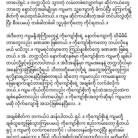
တာပေါ့ရှင်..။ တက္ကသိုလ် သွားတဲ့ လမ်းတစ်လျှောက်မှာ ဆိုင်ကယ်တွေ
ဘာတွေ ရှောင်တဲ့အခါမျိုးမှာ ကျမက သူ့ကျောကို ဖိကပ်ပြီး ကြောက်ရွံ့
စိတ်ကို ဖယ်ထုတ်မိပါတယ်..။ ကျမ ဆိုင်ကယ်စီးတဲ့အခါ တင်ပါးလွှဲထိုင်
ပြီး စီးပေမယ့် တစ်ခါတစ်ခါ သူ့ပုခုံးကိုတော့ ကိုင်ရတယ်..။
အဲဒီတော့ ကျမနို့အုံကြီးတွေနဲ့ ကိုကျော်စိုးရဲ့ နောက်ကျောကို ထိမိဖိမိ
တာတွေလည်း ခဏခဏ ဖြစ်တယ်..။ ကိုကျော်စိုးကတော့ ဘယ်လိုနေ
မယ် မသိဘူး..။ ကျမရင်ထဲမှာတော့ ကြည်နူးစိတ်တွေ ခဏခဏ ဖြစ်ရ
တယ်..။ အဲ…တက္ကသိုလ် နောက်ဆုံးနှစ်မှာ ကိုကျော်စိုးက ကျမကို ချစ်ပါ
တယ်လို့ဖွင့်ပြောလာပါတယ်..။ အဲဒီအချိန်မှာ ကျမအနေနဲ့ တက္ကသိုလ်မှာ
အနေကြာခဲ့ပြီဖြစ်လို့ရယ် သီတာတို့မေလဲ့တို့ရဲ့ အတွေ့အကြုံတွေကြား
ရလို့နားရည်ဝနေပြီးဖြစ်တာရယ် ဆိုတော့ ကျမလည်း ကာမဆန္ဒတွေ
ဖြေဖျောက်ချင်တာကြောင့် ကိုကျော်စိုးရဲ့ အချစ်ကို လက်ခံလိုက်
တယ်..။ ကျမ ကိုယ်တိုင်ကလည်း ကိုကျော်စိုးကို ရင်ထဲအသည်းထဲက
ချစ်နေမိတာလည်း ပါတာပေါ့ရှင်..။ ကိုကျော်စိုးအတွက်ဆိုရင် ကျမဘာ
မဆို လိုက်လျောဖို့ အသင့်ဖြစ်နေပြီလေ…။
အချစ်စိတ်က တကယ်ပဲ ဆန်းပါတယ်..ရှင်..။ ကိုကျော်စိုးနဲ့ ကျမတို့
ချစ်သူတွေဖြစ်သွားကြပေမယ့် ကိုကျော်စိုးက စည်းကမ်းတော့ ရှိတယ်
ရှင့်..။ ကျမကို လက်ကလေးကိုင် ၊ ပါးလေးနမ်းရုံကလွဲပြီး နှုတ်ခမ်း
ချင်းလဲ မနမ်းဘူး ။ ဒီပြင် ကိုယ်အစိတ်အပိုင်းတွေကိုလည်း မထိမကိုင်