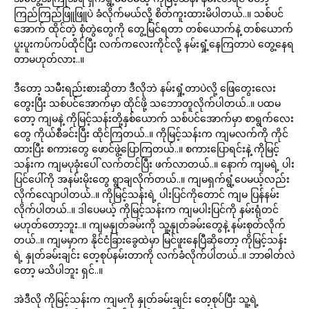
ကြည်ကြည်ဖြူဖြူပဲ ခံလိုက်မယ်လို့ စိတ်ကူးထားမိပါတယ်..။ သစ်ပင်
အောက် ထိုင်တဲ့ စုံတွဲတွေကို တွေ့မြင်ရတာ တစ်ယောက်နဲ့ တစ်ယောက်
ပူးပူးကပ်ကပ်ထိုင်ပြီး လက်ကလေးကိုင်လို့ နမ်းရှုံ့နေကြတာပဲ တွေ့နေရ
တာမဟုတ်လား..။
ဒီတော့ သမီးရည်းစားဆိုတာ ဒီလိုဘဲ နမ်းရှုံ့တာပဲလို့ ဖြေတွေးလေး
တွေးပြီး သစ်ပင်အောက်မှာ ထိုင်ဖို့ သဘောတူလိုက်ပါတယ်..။ ပထမ
တော့ ကျမနဲ့ ကိုမြင့်သန်းတို့နှစ်ယောက် သစ်ပင်အောက်မှာ စာရွက်လေး
တွေ ကိုယ်စီခင်းပြီး ထိုင်ကြတယ်..။ ကိုမြင့်သန်းက ကျမလက်ကို ကိုင်
ထားပြီး စကားတွေ ဖောင်ဖွဲ့ပြောကြတယ်..။ စကားပြောရင်းနဲ့ ကိုမြင့်
သန်းက ကျမပုခုံးပေါ် လက်တင်ပြီး ဖက်လာတယ်..။ နောက် ကျမရဲ့ ပါး
ပြင်ပေါ်ကို အနမ်းမိုးတွေ ရွာချလိုက်တယ်..။ ကျမရှက်ရွံ့ပေမယ့်လည်း
လိုက်လျောပါတယ်..။ ကိုမြင့်သန်းရဲ့ ပါးပြင်ကိုတောင် ကျမ ပြန်နမ်း
လိုက်ပါတယ်..။ ဒါပေမယ့် ကိုမြင့်သန်းက ကျမပါးပြင်ကို နမ်းရုံတင်
မဟုတ်တော့ဘူး..။ ကျမနှုတ်ခမ်းကို သူ့နှုတ်ခမ်းတွေနဲ့ နမ်းစုတ်လိုက်
တယ်..။ ကျမမှာက နိုင်ငံခြားခွေထဲမှာ မြင်ဖူးနေပြီဆိုတော့ ကိုမြင့်သန်း
ရဲ့ နှုတ်ခမ်းချင်း တေ့စုပ်နမ်းတာကို လက်ခံလိုက်ပါတယ်..။ ဘာဓါတ်လဲ
တော့ မသိပါဘူး ရှင်..။
အဲဒီလို ကိုမြင့်သန်းက ကျမကို နှုတ်ခမ်းချင်း တေ့စုပ်ပြီး သူ့ရဲ့