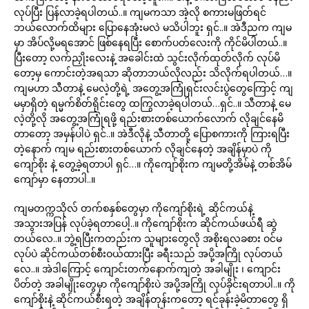
လုပ်ပြီး ပြန်လာခဲ့ရပါတယ်..။ ကျမကသာ အဲ့လို စကားမဖြတ်ရင်
ဘယ်လောက်ထိများ ပြောနေအုံးမလဲ မသိပါဘူး ရှင်..။ အဲဒီညက ကျမ
မှာ အိပ်လို့မရအောင် ဖြစ်နေရပြီး စောက်ပတ်လေးကို ကိုင်မိပါတယ်..။
ပြီးတော့ လက်ညှိုးလေးနဲ့ အခေါင်းထဲ သွင်းလိုက်ထုတ်လိုက် လုပ်မိ
တော့မှ ကောင်းတဲ့အရသာ ဆိုတာဘယ်လိုလည်း သိလိုက်ရပါတယ်…။
ကျမဟာ သီတာနဲ့ မေလဲ့တို့ရဲ့ အတွေ့အကြုံရှင်းလင်းပွဲတွေကြောင့် ကျ
မမှာရှိတဲ့ ရမ္မက်စိတ်ရိုင်းတွေ ထကြွလာခဲ့ရပါတယ်…ရှင်..။ သီတာနဲ့ မေ
လဲ့တို့လို အတွေ့အကြုံရဖို့ ရည်းစားတစ်ယောက်လောက် လိုချင်နေမိ
တာတော့ အမှန်ပါပဲ ရှင်..။ အဲဒီလိုနဲ့ သီတာတို့ ပြောစကားကို ကြားရပြီး
တဲ့နောက် ကျမ ရည်းစားတစ်ယောက် လိုချင်နေတဲ့ အချိန်မှာပဲ ကို
ကျော်စိုး နဲ့ တွေ့ခဲ့ရတာပါ ရှင်…။ ကိုကျော်စိုးက ကျမတို့အိမ်နဲ့ တစ်အိမ်
ကျော်မှာ နေတာပါ..။
ကျမတက္ကသိုလ် တက်စနှစ်တွေမှာ ကိုကျော်စိုးရဲ့ ဆိုင်ကယ်နဲ့
အသွားအပြန် လုပ်ခဲ့ရတာပေါ့..။ ကိုကျော်စိုးက ဆိုင်ကယ်ဖယ်ရီ ဆွဲ
တယ်လေ..။ ဘွဲ့ရပြီးကတည်းက သူများတွေလို အစိုးရလခစား ဝင်မ
လုပ်ပဲ ဆိုင်ကယ်တစ်စီးဝယ်ထားပြီး ခရီးသည် အပို့အကြို လုပ်တယ်
လေ..။ အဲဒါကြောင့် ကျောင်းတက်နောက်ကျတဲ့ အခါမျိုး ၊ ကျောင်း
ပိတ်တဲ့ အခါမျိုးတွေမှာ ကိုကျော်စိုးပဲ အပို့အကြို လုပ်ခိုင်းရတာပါ..။ ကို
ကျော်စိုးနဲ့ ဆိုင်ကယ်စီးရတဲ့ အချိန်တုန်းကတော့ ရင်ခုန်းခဲ့မိတာတွေ ရှိ