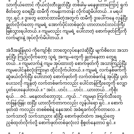
သာကိုယ်တောင် ကိုယ်လုံးတီးချွတ်ပြီး တစ်ခါမှ မနေဖူးတာကြောင့် ရှက်
စိတ်တွေ ဝေရပြီး ထမီကို ကမန်းကတန်း လိုက်ဆွဲမိပါတယ်…။ မရပါ
ဘူး..ရှင်..။ ဒူးတွေ ထောင်ထားမိတဲ့အတွက် ထမီကို ဒူးပေါ်ကနေ လှန်ပြီး
ချွတ်လိုက်တော့ ကျမရဲ့ အောက်ပိုင်းတစ်ခုလုံး ဟာလာဟင်းလင်းကြီး
ဖြစ်သွားရပါတယ်..။ ကျမလည်း ကျမရဲ့ ပေါ်လာတဲ့ စောက်ဖုတ်ကြီးကို
လက်များနဲ့ အုပ်လိုက်မိပါတယ်..။
အဲဒီအချိန်မှာပဲ ကိုကျော်စိုး ဘာတွေလုပ်နေလဲဆိုပြီး မျက်စိလေး အသာ
ဖွင့်ပြီး ကြည့်လိုက်တော့ သူရဲ့ အကျႌတွေကို ချွတ်နေတာ တွေ့ရ
တယ်…။ ကျမလက်နဲ့ ကျမ အုပ်ထားတဲ့ စောက်ဖုတ်ကို အသာကြည့်ပြီး
ကျမပေါင်နှစ်လုံးကြားမှာ ထိုင်လိုက်ပါတယ်..။ ကျမရဲ့ လက်နှစ်ဖက်ကို
ဆွဲဖယ်လိုက်ပြီး ပေါ်လာတဲ့ စောက်ဖုတ်ကို လက်တစ်ဖက်နဲ့ အုပ်ပြီး ပွတ်
ပေးသလို ကျန်တဲ့ လက်တစ်ဖက်ကလည်း ပေါင်တန်ကြီးတွေကို လျှော
ပွတ်ပေးနေပါတယ်..။ “ အင်း…ဟင်း……ဟင်း….ယားတယ်….ကိုစိုး
ရယ်……ဇင်…မနေတတ်တော့ဘူး….ကွယ်….“ ကျမမှာ ကြက်သီးတွေ
တဖြန်းဖြန်း ထပြီး ယားလိုက်တာကလည်း လွန်ပါရော ရှင်…။ စောက်
ဖုတ်ထဲ ကလည်း တစစ်စစ်နဲ့ နေအောင် အခံရခက်လိုက်တာလေ…။
သက်သာလို သက်သာညား ဆိုပြီး စောက်ဖုတ်ထဲက အရည်တွေ
ညှစ်ထုတ်လိုက်လို့ စောက်ဖုတ်တစ်ခုလုံးလဲ စိုစွတ်နေတာပဲ ရှင်..။