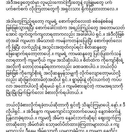
အဲဒီအခွေတွေထဲမှာ လူမည်းကောင်ကြီးတွေနဲ့ လူဖြူမတွေ ပက်
ပက်စက်စက် လိုးကြတာတွေကို အရှင်းသား ရိုက်ပြထားတာလေ..။
အဲဒါတွေကြည့်ရတော့ ကျမရဲ့ စောက်ဖုတ်လေးထဲ စစ်ခနဲစစ်ခနဲ
ဖြစ်ဖြစ်သွားရပြီး စောက်ခေါင်းထဲက အရည်ကြည်တွေ အတောမသတ်
အောင် ထွက်ထွက်ကျလာရတာကလည်း အခါခါပါပဲ ရှင်..။ အဲဒီလိုဖြစ်
တဲ့အခါ ကျမဟာ အိမ်သာထဲ ကမန်းကတန်းပြေးပြီး စောက်ဖုတ်လေး
ကို ဖြဲပြီး လက်ညှိုးနဲ့ အသွင်းအထုတ်လုပ်ရင်း စိတ်ဆန္ဒတွေ
ဖြေဖျောက်ရတော့တာပေါ့..။ ကျမရဲ့ ကာမဆန္ဒတွေ ပြင်းပြထက်သန်
လာရတာကို ကျမကိုယ် ကျမ အသိဆုံးပါပဲ..။ စိတ်ထဲက ကိုကျော်စိုးရဲ့
အလိုးကို တောင့်တနေမိရတာကလည်း ခဏခဏပါပဲ..။ ဘယ်လိုပဲ
ဖြစ်ဖြစ် ကိုကျော်စိုးရဲ့ အလိုဆန္ဒမှန်သမျှကို လိုက်လျောတော့မယ်လို့
လည်း ဆုံးဖြတ်ထားမိတဲ့အထိပါ ရှင်..။ ရွာမဲ့မိုးနဲ့ တိုင်းယက်တဲ့ ကပ်ပ
လာ အတော်ပါပဲလို့ ဆိုရမယ် ရှင်..။ ကျမခံစားချင်တဲ့ ကာမအရသာကို
မြိုးမြိုးမြက်မြက်လေး ခံစားလိုက်ရပါတယ်..။
ဘယ်လိုခံစားလိုက်ရခဲ့တယ်ဆိုတာကို ရှင်တို့ သိချင်ကြမှာပေါ့..နော်..။ ဒီ
လိုပါရှင်…။ အဲဒီနေ့က ကျမကျောင်းသွားတက်ပေမယ့် နေ့တစ်ဝက်နဲ့
ပြန်လာခဲ့ရတယ်..။ ကျမတို့ အိမ်က နေ့ခင်းဘက်ဆိုရင် ဈေးထွက်ကြ
တာဆိုတော့ အိမ်တံခါး သော့ခတ်ပိတ်ထားခဲ့ကြတာများတယ်..။ ကျ
မကလည်း ဒီနေ့မှ အိမ်သော့ကို ယူမလာခဲ့မိဘူး..။ ကျမက နေ့တိုင်း