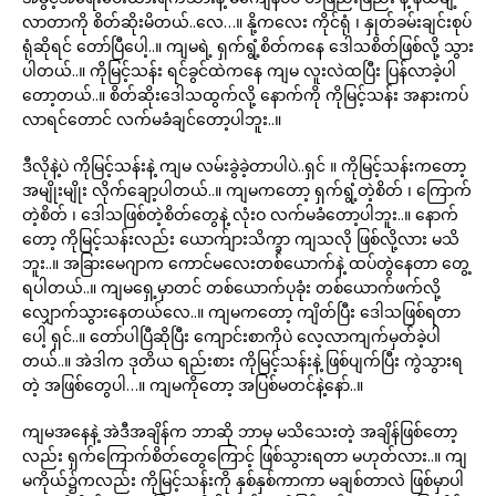
လာတာကို စိတ်ဆိုးမိတယ်..လေ…။ နို့ကလေး ကိုင်ရုံ ၊ နှုတ်ခမ်းချင်းစုပ်
ရုံဆိုရင် တော်ပြီပေါ့..။ ကျမရဲ့ ရှက်ရွံ့စိတ်ကနေ ဒေါသစိတ်ဖြစ်လို့ သွား
ပါတယ်..။ ကိုမြင့်သန်း ရင်ခွင်ထဲကနေ ကျမ လူးလဲထပြီး ပြန်လာခဲ့ပါ
တော့တယ်..။ စိတ်ဆိုးဒေါသထွက်လို့ နောက်ကို ကိုမြင့်သန်း အနားကပ်
လာရင်တောင် လက်မခံချင်တော့ပါဘူး..။
ဒီလိုနဲ့ပဲ ကိုမြင့်သန်းနဲ့ ကျမ လမ်းခွဲခဲ့တာပါပဲ..ရှင် ။ ကိုမြင့်သန်းကတော့
အမျိုးမျိုး လိုက်ချော့ပါတယ်..။ ကျမကတော့ ရှက်ရွံ့တဲ့စိတ် ၊ ကြောက်
တဲ့စိတ် ၊ ဒေါသဖြစ်တဲ့စိတ်တွေနဲ့ လုံးဝ လက်မခံတော့ပါဘူး..။ နောက်
တော့ ကိုမြင့်သန်းလည်း ယောက်ျားသိက္ခာ ကျသလို ဖြစ်လို့လား မသိ
ဘူး..။ အခြားမေဂျာက ကောင်မလေးတစ်ယောက်နဲ့ ထပ်တွဲနေတာ တွေ့
ရပါတယ်..။ ကျမရှေ့မှာတင် တစ်ယောက်ပုခုံး တစ်ယောက်ဖက်လို့
လျှောက်သွားနေတယ်လေ..။ ကျမကတော့ ကျိတ်ပြီး ဒေါသဖြစ်ရတာ
ပေါ့ ရှင်..။ တော်ပါပြီဆိုပြီး ကျောင်းစာကိုပဲ လေ့လာကျက်မှတ်ခဲ့ပါ
တယ်..။ အဲဒါက ဒုတိယ ရည်းစား ကိုမြင့်သန်းနဲ့ ဖြစ်ပျက်ပြီး ကွဲသွားရ
တဲ့ အဖြစ်တွေပါ…။ ကျမကိုတော့ အပြစ်မတင်နဲ့နော်..။
ကျမအနေနဲ့ အဲဒီအချိန်က ဘာဆို ဘာမှ မသိသေးတဲ့ အချိန်ဖြစ်တော့
လည်း ရှက်ကြောက်စိတ်တွေကြောင့် ဖြစ်သွားရတာ မဟုတ်လား..။ ကျ
မကိုယ်၌ကလည်း ကိုမြင့်သန်းကို နှစ်နှစ်ကာကာ မချစ်တာလဲ ဖြစ်မှာပါ