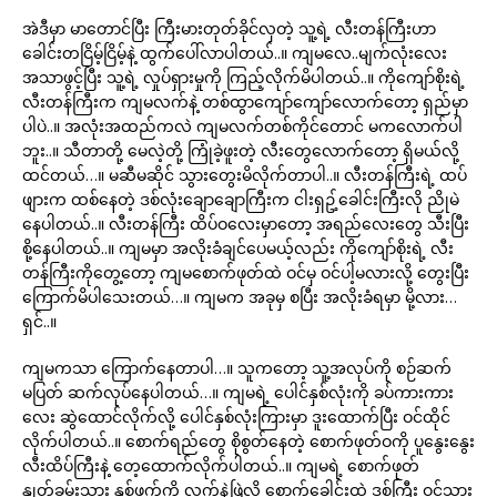
အဲဒီမှာ မာတောင်ပြီး ကြီးမားတုတ်ခိုင်လှတဲ့ သူ့ရဲ့ လီးတန်ကြီးဟာ
ခေါင်းတငြိမ့်ငြိမ့်နဲ့ ထွက်ပေါ်လာပါတယ်..။ ကျမလေ..မျက်လုံးလေး
အသာဖွင့်ပြီး သူ့ရဲ့ လှုပ်ရှားမှုကို ကြည့်လိုက်မိပါတယ်..။ ကိုကျော်စိုးရဲ့
လီးတန်ကြီးက ကျမလက်နဲ့ တစ်ထွာကျော်ကျော်လောက်တော့ ရှည်မှာ
ပါပဲ..။ အလုံးအထည်ကလဲ ကျမလက်တစ်ကိုင်တောင် မကလောက်ပါ
ဘူး..။ သီတာတို့ မေလဲ့တို့ ကြုံခဲ့ဖူးတဲ့ လီးတွေလောက်တော့ ရှိမယ်လို့
ထင်တယ်…။ မဆီမဆိုင် သွားတွေးမိလိုက်တာပါ..။ လီးတန်ကြီးရဲ့ ထပ်
ဖျားက ထစ်နေတဲ့ ဒစ်လုံးချောချောကြီးက ငါးရှဥ့်ခေါင်းကြီးလို ညိုမဲ
နေပါတယ်..။ လီးတန်ကြီး ထိပ်ဝလေးမှာတော့ အရည်လေးတွေ သီးပြီး
စို့နေပါတယ်..။ ကျမမှာ အလိုးခံချင်ပေမယ့်လည်း ကိုကျော်စိုးရဲ့ လီး
တန်ကြီးကိုတွေ့တော့ ကျမစောက်ဖုတ်ထဲ ဝင်မှ ဝင်ပါ့မလားလို့ တွေးပြီး
ကြောက်မိပါသေးတယ်…။ ကျမက အခုမှ စပြီး အလိုးခံရမှာ မို့လား…
ရှင်..။
ကျမကသာ ကြောက်နေတာပါ…။ သူကတော့ သူ့အလုပ်ကို စဉ်ဆက်
မပြတ် ဆက်လုပ်နေပါတယ်…။ ကျမရဲ့ ပေါင်နှစ်လုံးကို ခပ်ကားကား
လေး ဆွဲထောင်လိုက်လို့ ပေါင်နှစ်လုံးကြားမှာ ဒူးထောက်ပြီး ဝင်ထိုင်
လိုက်ပါတယ်..။ စောက်ရည်တွေ စိုစွတ်နေတဲ့ စောက်ဖုတ်ဝကို ပူနွေးနွေး
လီးထိပ်ကြီးနဲ့ တေ့ထောက်လိုက်ပါတယ်..။ ကျမရဲ့ စောက်ဖုတ်
နှုတ်ခမ်းသား နှစ်ဖက်ကို လက်နဲ့ဖြဲလို့ စောက်ခေါင်းထဲ ဒစ်ကြီး ဝင်သွား