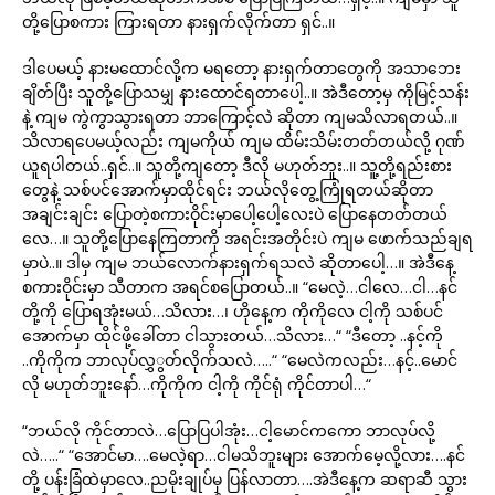
တို့ပြောစကား ကြားရတာ နားရှက်လိုက်တာ ရှင်..။
ဒါပေမယ့် နားမထောင်လို့က မရတော့ နားရှက်တာတွေကို အသာဘေး
ချိတ်ပြီး သူတို့ပြောသမျှ နားထောင်ရတာပေါ့..။ အဲဒီတော့မှ ကိုမြင့်သန်း
နဲ့ ကျမ ကွဲကွာသွားရတာ ဘာကြောင့်လဲ ဆိုတာ ကျမသိလာရတယ်..။
သိလာရပေမယ့်လည်း ကျမကိုယ် ကျမ ထိမ်းသိမ်းတတ်တယ်လို့ ဂုဏ်
ယူရပါတယ်..ရှင်..။ သူတို့ကျတော့ ဒီလို မဟုတ်ဘူး..။ သူ့တို့ရည်းစား
တွေနဲ့ သစ်ပင်အောက်မှာထိုင်ရင်း ဘယ်လိုတွေ့ကြုံရတယ်ဆိုတာ
အချင်းချင်း ပြောတဲ့စကားဝိုင်းမှာပေါ့ပေါ့လေးပဲ ပြောနေတတ်တယ်
လေ…။ သူတို့ပြောနေကြတာကို အရင်းအတိုင်းပဲ ကျမ ဖောက်သည်ချရ
မှာပဲ..။ ဒါမှ ကျမ ဘယ်လောက်နားရှက်ရသလဲ ဆိုတာပေါ့…။ အဲဒီနေ့
စကားဝိုင်းမှာ သီတာက အရင်စပြောတယ်..။ “မေလဲ့…ငါလေ…ငါ…နင်
တို့ကို ပြောရအုံးမယ်…သိလား…၊ ဟိုနေ့က ကိုကိုလေ ငါ့ကို သစ်ပင်
အောက်မှာ ထိုင်ဖို့ခေါ်တာ ငါသွားတယ်…သိလား…“ “ဒီတော့ ..နင့်ကို
..ကိုကိုက ဘာလုပ်လွှွတ်လိုက်သလဲ…..“ “မေလဲကလည်း…နင့်..မောင်
လို မဟုတ်ဘူးနော်…ကိုကိုက ငါ့ကို ကိုင်ရုံ ကိုင်တာပါ…“
“ဘယ်လို ကိုင်တာလဲ…ပြောပြပါအုံး…ငါ့မောင်ကကော ဘာလုပ်လို့
လဲ…..“ “အောင်မာ….မေလဲ့ရာ…ငါမသိဘူးများ အောက်မေ့လို့လား….နင်
တို့ ပန်းခြံထဲမှာလေ..ညမိုးချုပ်မှ ပြန်လာတာ….အဲဒီနေ့က ဆရာဆီ သွား