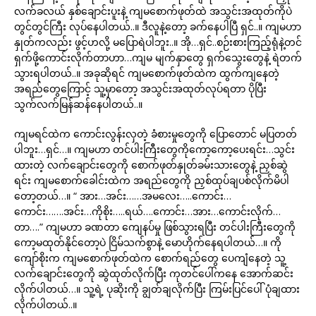
လက်ခလယ် နှစ်ချောင်းပူးနဲ့ ကျမစောက်ဖုတ်ထဲ အသွင်းအထုတ်ကိုပဲ
တွင်တွင်ကြီး လုပ်နေပါတယ်..။ ဒီလူနဲ့တော့ ခက်နေပါပြီ ရှင်..။ ကျမဟာ
နှုတ်ကလည်း ဖွင့်ဟလို့ မပြောရဲပါဘူး..။ အို…ရှင်..စဉ်းစားကြည့်ရုံနဲ့တင်
ရှက်ဖို့ကောင်းလိုက်တာဟာ…ကျမ မျက်နှာတွေ ရှက်သွေးတွေနဲ့ ရဲတက်
သွားရပါတယ်..။ အခုဆိုရင် ကျမစောက်ဖုတ်ထဲက ထွက်ကျနေတဲ့
အရည်တွေကြောင့် သူ့မှာတော့ အသွင်းအထုတ်လုပ်ရတာ ပိုပြီး
သွက်လက်မြန်ဆန်နေပါတယ်..။
ကျမရင်ထဲက ကောင်းလွန်းလှတဲ့ ခံစားမှုတွေကို ပြောတောင် မပြတတ်
ပါဘူး…ရှင်…။ ကျမဟာ တင်ပါးကြီးတွေကိုကော့ကော့ပေးရင်း…သွင်း
ထားတဲ့ လက်ချောင်းတွေကို စောက်ဖုတ်နှုတ်ခမ်းသားတွေနဲ့ ညှစ်ဆွဲ
ရင်း ကျမစောက်ခေါင်းထဲက အရည်တွေကို ညှစ်ထုပ်ချပစ်လိုက်မိပါ
တော့တယ်…။ “ အား…အင်း……အမလေး…..ကောင်း…
ကောင်း…….အင်း…ကိုစိုး…..ရယ်….ကောင်း…အား…ကောင်းလိုက်…
တာ….” ကျမဟာ ခဏတာ ကျေနပ်မှု ဖြစ်သွားရပြီး တင်ပါးကြီးတွေကို
ကော့မထုတ်နိုင်တော့ပဲ ငြိမ်သက်စွာနဲ့ မောဟိုက်နေရပါတယ်…။ ကို
ကျော်စိုးက ကျမစောက်ဖုတ်ထဲက စောက်ရည်တွေ ပေကျံနေတဲ့ သူ့
လက်ချောင်းတွေကို ဆွဲထုတ်လိုက်ပြီး ကုတင်ပေါ်ကနေ အောက်ဆင်း
လိုက်ပါတယ်…။ သူ့ရဲ့ ပုဆိုးကို ချွတ်ချလိုက်ပြီး ကြမ်းပြင်ပေါ် ပုံချထား
လိုက်ပါတယ်..။