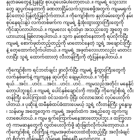
နှုတ်ခမ်တွေနဲ့ ပြန်ပြီး စုပ်ယူပေးမိပါတော့တယ်..။ ကျမရဲ့ သွေးသား
တွေ ဆူပွက်နေတာကို ခဏတာငြိမ်သက်သွားစေဖို့အတွက် ကျမမရှက်
နိုင်တော့ပဲ ပြန်တုံ့ပြန်လိုက်တာပါ..။ ကိုကျော်စိုးက နှုတ်ခမ်းတွေကို နမ်း
စုပ်နေရင်းနဲ့ပဲ လက်တစ်ဖက်က ကျမရဲ့ နို့အုံးထွားထွားကြီးတွေကို
ကိုင်ဆုပ်လာပါတယ်..။ ကျမလေး ရင်ထဲမှာ အသည်းတွေ အူတွေ တ
ယားယားနဲ့ ဖြစ်လာရပါတယ်..။ သူက နမ်းစုတ်နေတာကို ရပ်လိုက်ပြီး
ကျမရဲ့ စောက်ဖုတ်တည့်တည့်ကို မာတောင်နေတဲ့ သူ့ရဲ့ အချောင်းကြီး
နဲ့ တေ့ထောက်လိုက်ပါတယ်..။ ကျမရဲ့ အဖုတ်လေးဟာလည်း မာတင်း
လာပြီး သူရဲ့ ထောက်ထားတဲ့ လီးတန်ကြီးကို တုံ့ပြန်နေပါတယ်..။
ကိုကျော်စိုးက ရင်ဘတ်ချင်း ခွာလိုက်ပြီး ကျမရဲ့ နို့ထွားကြီးတွေကို
လက်နှစ်ဖက်နဲ့ ကျကျနန ဆုပ်ကိုင် ချေမွပါတယ်..။ “ကိုစိုး
ရယ်….အင်း….ဟင်း…..အင်း….ဟင်း…ဟင်… ကျမသည်အတိုင်း မနေနိုင်
တော့ပါဘူးရှင်..။ ကျမရဲ့ ပေါင်နှစ်ချောင်းကို ကားပြီး ကိုကျော်စိုးရဲ့ လီး
တန်ကြီး ပေါင်ကြားထဲ ဝင်သထက် ပိုပြီး ဝင်လာအောင် လုပ်ပေးလိုက်
ပါတယ်..။ ပုဆိုးနဲ့ ထမီနှစ်ထပ်ခံထားပေမယ့် သူ့ရဲ့ လီးတန်ကြီး ပူနွေးမှု
၊ သန်မာမှု အတွေ့တွေက ကျမရဲ့ အဖုတ်ထဲက အရည်တွေ ထွက်ကျ
လာစေပါတယ်..။ ကျမ ရှက်ကြောက်မနေအားတော့ပါဘူး..။ ထကြွလာ
တဲ့ ကာမဆန္ဒတွေကို လွှတ်ပေးလိုက်ဖို့ ဆုံးဖြတ်လိုက်ပါတော့တယ်..။
ကိုကျော်စိုးရဲ့ လီးကြီးနဲ့ ကျမအဖုတ်လေးထဲထိုးထည့်ပြီး အလိုးခံချင်
တဲ့ စိတ်က ထိန်းမနိုင် သိမ်းမရ ဖြစ်နေပြီ မဟုတ်လား…။