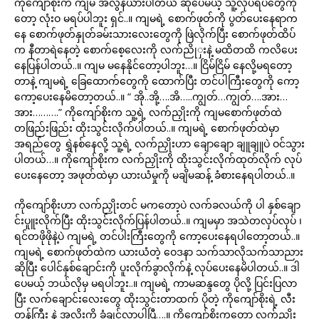
ကိုကျော်စိုးက ကျမ အလွန်ယားပါတယ် ဆိုပေမယ့် သူ့လုပ်ရပ်တွေကို
တော့ လုံးဝ မရပ်ပါဘူး ရှင်..။ ကျမရဲ့ စောက်ဖုတ်ကို ပွတ်ပေးနေရာက
နေ စောက်ဖုတ်နှုတ်ခမ်းသားလေးတွေကို ဖြဲလိုက်ပြီး စောက်ဖုတ်ထိပ်
က နီတာရဲနေတဲ့ စောက်စေ့လေးကို လက်ညိုှးနဲ့ မထိတထိ ကလိပေး
နေပြန်ပါတယ်..။ ကျမ မနေနိုင်တော့ပါဘူး…။ ငြိမ်ငြိမ် နေလို့မရတော့
တာနဲ့ ကျမရဲ့ ခြေထောက်တွေကို ထောက်ပြီး တင်ပါကြီးတွေကို ကော့
ကော့ပေးနေမိတော့တယ်..။ “ အို..အို့….အိ…..ကျွတ်…ကျွတ်….အား…
အား……….” ကိုကျော်စိုးက သူ့ရဲ့ လက်ညှိုးကို ကျမစောက်ဖုတ်ထဲ
တဖြည်းဖြည်း ထိုးသွင်းလိုက်ပါတယ်..။ ကျမရဲ့ စောက်ဖုတ်ထဲမှာ
အရည်တွေ ရွှဲနစ်နေလို့ သူ့ရဲ့ လက်ညှိုးဟာ ချောချော ချူချူပဲ ဝင်သွား
ပါတယ်…။ ကိုကျော်စိုးက လက်ညှိုးကို ထိုးသွင်းလိုက်ထုတ်လိုက် လုပ်
ပေးနေတော့ အဖုတ်ထဲမှာ ယားယံမှုကို မချိမဆန့် ခံစားနေရပါတယ်..။
ကိုကျော်စိုးဟာ လက်ညှိုးတင် မကတော့ပဲ လက်ခလယ်ကို ပါ နှစ်ချော
င်းပူူးလိုက်ပြီး ထိုးသွင်းလိုက်ပြန်ပါတယ်..။ ကျမမှာ အသဲတလှပ်လှပ် ၊
ရင်တဖိုဖိုနဲ့ပဲ ကျမရဲ့ တင်ပါးကြီးတွေကို ကော့ပေးနေရပါတော့တယ်..။
ကျမရဲ့ စောက်ဖုတ်ထဲက ယားယံတဲ့ ဝေဒနာ သက်သာလိုသက်သာညား
ဆိုပြီး ပေါင်နှစ်ချောင်းကို ပူးလိုက်ခွာလိုက်နဲ့ လုပ်ပေးနေမိပါတယ်..။ ဒါ
ပေမယ့် ဘယ်လိုမှ မရပါဘူး..။ ကျမရဲ့ ကာမဆန္ဒတွေ ပိုလို့ ပြင်းပြလာ
ပြီး လက်ချောင်းလေးတွေ ထိုးသွင်းတာထက် ပိုတဲ့ ကိုကျော်စိုးရဲ့ လီး
တန်ကြီး နဲ့ အလိုးကို ခံချင်လာပါပြီ….။ ကိုကျော်စိုးကတော့ လက်ညှိုး