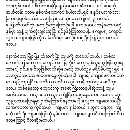
ဘဝတုန်းကပါ..။ စိတ်ကစားပြီး ရည်းစားထားမိတာပါ…။ ဒါပေမယ့်
ဆယ်တန်း ပထမ နှစ်ဝက်လောက်ပဲ ခံပါတယ်..ရှင်..။ နှစ်ယောက်သား
ပြတ်စဲခဲ့ရပါတယ်..။ ဘာကြောင့်လဲ ဆိုတော့ ကျမရဲ့ ရှက်တတ်
ကြောက်တတ်တဲ့ အကျင့်တွေကြောင့်ပေါ့..။ ကျမဆယ်တန်းစတက်တဲ့
နှစ်မှာ သူနဲ့ မျက်လုံးချင်းဆုံပြီး ရင်ခုန်ခဲ့ကြတာပေါ့…။ ကျမရဲ့ ကျောင်း
သွား၊ ကျောင်းပြန် ကို လမ်းထိပ်မှာ စောင့်စောင့်ပြီး ကြည့်တတ်တယ်
လေ..။
နောက်တော့ ပြုံးပြနှုတ်ဆက်ပြီး ကျမကို စာပေးပါတယ်..။ တစ်လ
လောက်ကြာတော့ ကျမလည်း စာပြန်လိုက်တော့ ချစ်သူတွေ ဖြစ်သွားရ
တာပေါ့ ရှင်..။ ချစ်သူဖြစ်တယ်ဆိုပေမယ့် ဘယ်သူမှ မရိပ်မိပါဘူး ရှင်..။
ဘာလို့လဲဆိုတော့ စာပေးစာယူလုပ်တဲ့အခါ ကျမရဲ့ ကျောင်းစာသင်ခုံထဲ
မှာ ထည့်ထည့်ပြီး ပေးလိုက် ယူလိုက် လုပ်တာမို့ ဘယ်သူမှ မသိဘူး
လေ..။ တစ်နေ့တော့ ကျောင်းကို အစောကြီးလာခဲ့ပါဆိုတာနဲ့ ကျမ
အခန်းထဲရောက်သွားတော့ သူကကြိုပြီး စောင့်နေတယ်လေ..။ ကျမမှာ
သူနဲ့ စကားပြောရမှာ ရှက်ကြောက်နေတာပေါ့..။ သူက ကျမနားကပ်ပြီး
လက်ကလေးကို ကိုင်တယ်..။ ကျမက ရုန်းတယ်..။ သူက မရဘူး…ကျ
မကို ဖက်ပြီး ကျမပါးပြင်ကို နမ်းတယ်..။ ကျမမှာ ရှက်စိတ်ကြောက်စိတ်
တွေကြောင့် စိတ်ဆိုးမိတယ်..။