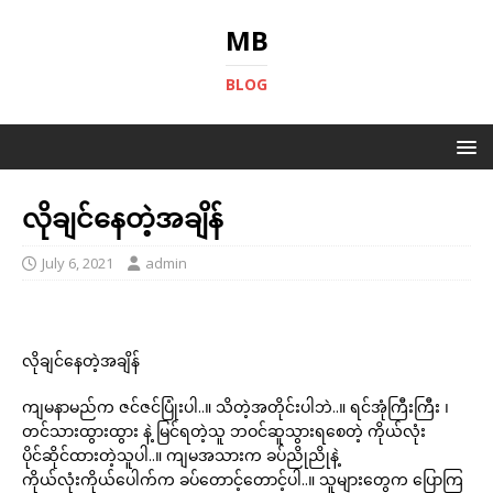
MB
BLOG
လိုချင်နေတဲ့အချိန်
July 6, 2021
admin
လိုချင်နေတဲ့အချိန်
ကျမနာမည်က ဇင်ဇင်ပြုံးပါ..။ သိတဲ့အတိုင်းပါဘဲ..။ ရင်အုံကြီးကြီး ၊
တင်သားထွားထွား နဲ့ မြင်ရတဲ့သူ ဘဝင်ဆူသွားရစေတဲ့ ကိုယ်လုံး
ပိုင်ဆိုင်ထားတဲ့သူပါ..။ ကျမအသားက ခပ်ညိုညိုနဲ့
ကိုယ်လုံးကိုယ်ပေါက်က ခပ်တောင့်တောင့်ပါ..။ သူများတွေက ပြောကြ