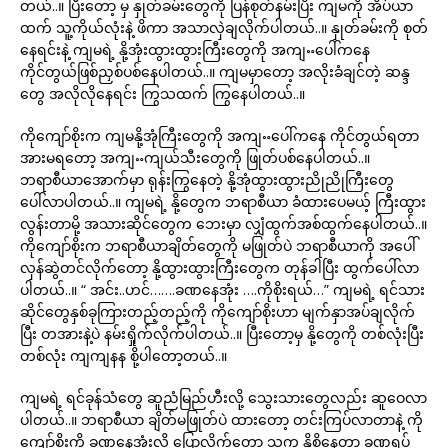
တယ်..။ ပြီးတော့ မှ နှုတ်ခမ်းတွေကို ပြန်စုတ်နမ်းပြိး ကျမကို အိပ်ယာ
ထက် သူ့ကိုယ်လုံးနဲ့ ဖိကာ အသာလှဲချလိုက်ပါတယ်..။ နှုတ်ခမ်းကို စုတ်
နေရင်းနဲ့ ကျမရဲ့ နို့အုံးထွားထွားကြီးတွေကို အကျႌပေါ်ကနေ
ကိုင်တွယ်ဖြစ်ညှစ်ပစ်နေပါတယ်..။ ကျမမှာတော့ အလိုးခံချင်တဲ့ ဆန္ဒ
တွေ အလိုလိုနေရင်း ကြွသထက် ကြွနေပါတယ်..။
ကိုကျော်စိုးက ကျမနို့အုံကြီးတွေကို အကျႌပေါ်ကနေ ကိုင်တွယ်ရတာ
အားမရတော့ အကျႌကျယ်သီးတွေကို ဖြုတ်ပစ်နေပါတယ်..။
ဘရာစီယာအောက်မှာ ရုန်းကြွနေတဲ့ နို့အုံထွားထွားညိုညိုကြီးတွေ
ပေါ်လာပါတယ်..။ ကျမရဲ့ နို့တွေက ဘရာစီယာ ခံထားပေမယ့် ကြီးထွား
လွန်းတာမို့ အသားဆိုင်တွေက ဘေးမှာ လျှံထွက်အစ်ထွက်နေပါတယ်..။
ကိုကျော်စိုးက ဘရာစီယာချိတ်တွေကို မဖြုတ်ပဲ ဘရာစီယာကို အပေါ်
လှန်ဆွဲတင်လိုက်တော့ နို့ထွားထွားကြီးတွေက တုန်ခါပြီး ထွက်ပေါ်လာ
ပါတယ်..။ “ အင်း..ဟင်…….ခဏနေအုံး ….ကိုစိုးရယ်…” ကျမရဲ့ ရင်သား
ဆိုင်တွေနှစ်ခုကြားတည့်တည့်ကို ကိုကျော်စိုးဟာ မျက်နှာအပ်ချလိုက်
ပြီး တအားနဲ့ပဲ နမ်းရှိုက်လိုက်ပါတယ်..။ ပြီးတော့မှ နို့တွေကို တစ်လုံးပြီး
တစ်လုံး ကျကျနန စို့ပါတော့တယ်..။
ကျမရဲ့ ရင်ခုန်သံတွေ ဆူညံမြည်ဟီးလို့ သွေးသားတွေလည်း ဆူဝေလာ
ပါတယ်..။ ဘရာစီယာ ချိတ်မဖြုတ်ပဲ ထားတော့ တင်းကြပ်လာတာနဲ့ ကို
ကျော်စိုးကို ခဏနေအုံးလို့ ပြောလိုက်တော့ သူက နို့စို့နေတာ ခဏရပ်