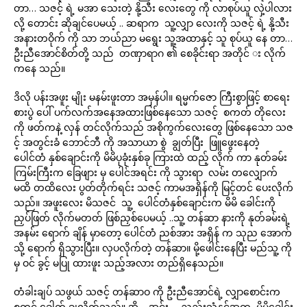
တာ… သဇင့် ရဲ့ မအာ သေးတဲ့ နို့သီး လေးတွေ ကို လာစုပ်ယူ လှဲ့ပါလား
လို့ တောင်း ဆိုချင်ပေမယ့် .. ဆရာက သူ့လျှာ လေးကို သဇင့် ရဲ့ နို့သီး
အနားတဝိုက် ကို သာ ဘယ်ညာ မရွေး သူ့အထာနှင့် သူ စုပ်ယူ နေ တာ…
ဦးညီအောင်စိတ်တို့ သည် တဏှာရာဂ ၏ စေခိုင်းရာ အတိုင် း လိုက်
ကနေ သည်။
ဒိလို ပန်းအဖူး မျိုး မနမ်းဖူးတာ အမှန်ပါ။ ရမ္မက်ဇော ကြီးစွာဖြင့် စာရေး
စားပွဲ ပေါ် ပက်လက်အနေအထားဖြစ်နေသော သဇင့် စကတ် တိုလေး
ကို ဖတ်ကနဲ့ လှန် တင်လိုက်သည် အစိုကွက်လေးတွေ ဖြစ်နေသော သဇ
င့် အတွင်းခံ ဘောင်ဘီ ကို အသာယာ စွဲ ချွတ်ပြီး ဖြူဖွေးနေတဲ့
ပေါင်တံ နှစ်ချောင်းကို မိမိပုခုံးနှစ်ခု ကြားထဲ ထည့် လိုက် ကာ နုတ်ခမ်း
ကြမ်းကြီးက ခြေဖျား မှ ပေါင်အရင်း ကို သွားရာ လမ်း တလျှောက်
မထိ တထိလေး ပွတ်တိုက်ရင်း သဇင့် ကာမအရှိန်ကို မြင့်တင် ပေးလိုက်
သည်။ အဖူးလေး မိသဇင် သူ့ ပေါင်တံနှစ်ချောင်းက မိမိ ခေါင်းကို
ညှပ်ဖြတ် လိုက်မတတ် ဖြစ်ညှစ်ပေမယ့် ..သူ့ တန်ဆာ နားကို နုတ်ခမ်းရဲ့
အနမ်း ရောက် ချိန် မှာတော့ ပေါင်တံ ညစ်အား အရှိန် က သုည အောက်
သို့ ရောက် ရှိသွားပြီး။ လှပလိုက်တဲ့ တန်ဆာ။ မို့ဖေါင်းနေပြီး မည်သူ့ ကို
မှ ဝင် ခွင့် မပြု ထားဖူး သည့်အလား တည်ရှိနေသည်။
တံခါးချပ် သဖွယ် သဇင့် တန်ဆာဝ ကို ဦးညီအောင်ရဲ့ လျှာစောင်းက
စတင် ခေါက် ချလိုက်သည်။ အို… အင်း…. ညည်းသံနှင့်အတူ မိမိခေါင်း