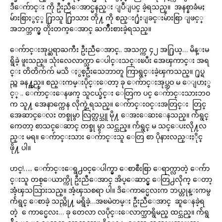
ဒီေက်ာင္း ကို ဦးညီေအာင္မနည္း ျပဳျပင္ ခဲ့ရသည္။ အနစ္နာခံမႈ
မ်ားစြာႏွင့္ ႐ြာသူ ႐ြာသား တို႔ ကို စည္း႐ုံးျခင္းမ်ားစြာ ျဖင့္
အဘက္ဘက္မွ တိုးတက္ေအာင္ ႀကိဳးစားခဲ့ရသည္။
ေက်ာင္းအုပ္ဆရာႀကီး ဦးညီေအာင္.. အသက္က ၄၂ အ႐ြယ္… မိန္းမ
ရွိခဲ့ ဖူးသည္။ သုံးလေလာက္သာ ေပါင္းသင္းၿပီး အေၾကာင္း အရ
င္း တိတိက်က် မသိ ႏွစ္ဦးသေဘာတူ ကြာရွင္းခဲ့ၾကသည္။ ႐ုပ္ရ
ည္က ခန႔္သည္။ စည္းကမ္းပိုင္းေတာ့ ခု ေက်ာင္းအုပ္ဘဝ မ ေျပာႏွ
င့္ .. ေက်ာင္းေနဖက္ သူငယ္ခ်င္း ေတြက ပင္ ေက်ာင္းသားဘဝ
က သူ႔ အေနာက္ကေန လိုက္ခဲ့ရသည္။ ေက်ာင္းဝင္းအတြင္း တြင္
အေဆာင္ေလး တစ္ခုမွာ လြတ္လပ္သူ မို႔ ေအးေဆးေနသည္။ က်ဴရွင္
ကေတာ့ စာသင္ေဆာင္ တစ္ခု မွာ သင္သည္။ က်ဴရွင္ မ သင္ေပးလို႔လ
ည္း မရ။ ေက်ာင္းသား ေက်ာင္းသူ ေတြ စာ ပိုနားလည္းႏိုင္
ဖို႔ ပါ။
ဟင္!….. ေက်ာင္းေရွ႕ဝင္ေပါက္မွာ ေစာစီးစြာ ေရာက္လာတဲ့ ေက်ာ
င္းသူ တစ္ေယာက္ကို ဦးညီေအာင္ အိပ္ေဆာင္မွ ေတြ႕လိုက္ ေတာ့
အံ့ၾသသြားသည္။ အံ့ၾသစရာ ပါ။ ဒိေကာင္မေလးက ဘယ္တုန္းကမွ
က်ဴရွင္ ေစာခဲ့ သည္လို႔ မရွိခဲ့…အၿမဲတမ္း ဦးညီေအာင္ ဆူေနခဲ့ရ
တဲ့ ေကာင္မေလး… ခု တေလာ လပိုင္းေလာက္သာရွိမည္ ထင္သည္။ က်ဴရွ