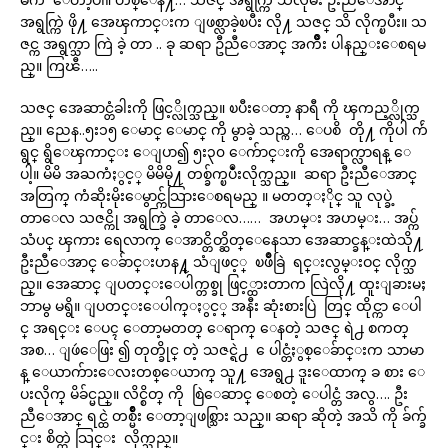
အရွက္ကြဲ ဖို႔ အေၾကာင္းက ျဖစ္လာခဲ့ၿပီး လို႔ သဇင္ သိ လိုက္ၿပီး။ သ
ဇင္က အရွက္သာ ကြဲ ခဲ့ တာ .. ခု ဆရာ ဦညီေအာင္ အက်ိဳး ပါနည္းေစရမ
ည္။ ကြၽီ…..
သဇင္ အေဆာင္တံခါးကို ဖြင့္လိုက္သည္။ ၿပီးေတာ့ နာရီ ကို ၾကည့္လိုက္သ
ည္။ ညေန..၅း၁၅ ေမာင္ ေမာင္ ကို မွာခဲ့ သည္က… ေပစိ တို႔ ကိုပါ က်ဴ
ရွင္ ရွိေၾကာင္း ေျပာ၍ ၅း၃၀ ေက်ာင္းကို အေရာက္လာရန္ ေ
ပါ့။ မိမိ အႀကံႏွင့္ မိမိမို႔ တစ္ခ်က္ၿပဳံးလိုက္သည္။ ဆရာ ဦးညီေအာင္
အတြက္ ကံဆိုးမိုးေမွာင္က်သြားေစရမည္ ။ မတတ္ႏိုင္ သူ လုပ္ခဲ့
တာေလ သဇင္ကို အရွက္ခြဲ ခဲ့ တာေလ…… အဟမ္း အဟမ္း… အပ္က်
သံပင္ ၾကား ရေလာက္ ေအာင္တိတ္ဆိတ္ေနေသာ အေဆာင္ခန္းထဲသို႔
ဦးညီေအာင္ ေခ်ာင္းဟန႔္ သံျဖင့္ ၿဖိဳခြဲ ရင္းလွမ္းဝင္ လိုက္သ
ည္။ အေဆာင္ ျပတင္းေပါက္တစ္ခု ဖြင့္ထားတာက လြဲလို႔ ထူးျခားမႈ
ဘာမွ မရွိ။ ျပတင္းေပါက္ႏွင့္ အနီး ဆုံးစားပြဲ တြင္ ထိုင္ကာ ေပါ
င္ အရင္း ေပၚ ေတာ့မတတ္ ေရာက္ ေနတဲ့ သဇင္ ရဲ႕ စကတ္
အစ… ျဖဴေဖြး ၍ တုတ္ခိုင္ တဲ့ သဇင္ရဲ႕ ေပါင္တံႏွစ္ေခ်ာင္းက သာမာ
န္ ေယာက်ားေလးတစ္ေယာက္ သူ႔ အေရွ႕ ဒူးေထာက္ ခ စား ေ
ပးလိုက္ မိခ်င္မည္။ လိင္စိတ္ ကို စြဲေဆာင္ ေစတဲ့ ေပါင္တံ အလွ…. ဦး
ညီေအာင္ ရင္ထဲ တစ္မ်ိဳး ေတာ့ျဖစ္သြား သည္။ ဆရာ ဆိုတဲ့ အသိ ကို ခ်က္ခ်
င္း စိတ္ထဲ သြင္း လိုက္သည္။