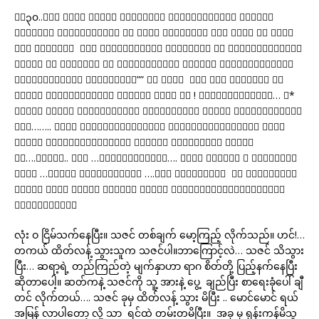
၅း၃၀..တဲ့ ပေစိ နှင့် ဂျမ်းပုံ ကိုပါဝင်ခေါ် ခဲ့ရန်
အတန်တန် မှာသွားသည်။ ခု လည်း လွယ်အိတ် ကို လွယ် ကာ ပေစိ
ကို ဝင်ခေါ် မည် ဟုဆုံးဖြတ်၍ အိမ်ပေါ် မှ ဆင်းရုံရှိသေး
ခုလို ဦး ဖိုးထူး မှ အပြေးအလွှား လာခေါ် ခြင်းဖြစ်သည်။
ဘာဖြစ်လို့လဲ ဦးဖိုးထူး”” ဟာ မင်း အဖေ ငါ့ အိမ်မှာ ငါ
နှင့် စကားပြောရင်း မူးလဲှ လို့ ကွ ! အမြန်လိုက်ခဲ့… ်*
မောင် မောင် လာသင့်ပြီး။ ဒိအချိန်သာ မောင် မောင်ရောက်လာ
ရင်…….. သဇင် ရည်ရွယ်ချက်တို့ အောင်မြင်ပြီးလေ။ ဦးညီ
အောင် အရှက်တွေကွဲလို့ အကျိုး နည်းပြီး။ လွှတ်
လေ….လွှတ်.. ဆရာ …သမီးကိုလွှတ်…. သဇင် ပါးစပ် က အော်နေပေ
မယ့် …တစ်ခု သတိထားမိတာက ….ဆရာ ဦးညီအောင် အစ တုန်းကလို
မျိုး သဇင် အတင်း ဖက်ထား တာကို လုံးဝရုန်းကန်းခြင်းမ
လုပ်တော့ပါ။
လုံး ဝ ငြိမ်သက်နေပြီး။ သဇင် တစ်ချက် မော့ကြည့် လိုက်သည်။ ဟင်!…
တကယ် ထိတ်လန့် သွားသူက သဇင်ပါ။ဘာကြောင့်လဲ… သဇင် သိသွား
ပြီး… ဆရာ့ရဲ့ တည်ကြည်တဲ့ မျက်နှာဟာ ရာဂ စိတ်တို့ ပြည့်နက်နေပြီး
ဆိုတာပေါ့။ ဆတ်ကနဲ့ သဇင်ကို သူ့ အားနဲ့ ပွေ့ ချည်ပြီး စာရေးခုံပေါ် ချီ
တင် လိုက်တယ်…. သဇင် ခုမှ ထိတ်လန့် သွား မိပြီး .. မောင်မောင် ရယ်
အမြန် လာပါတော့ လို့ သာ ရင်ထဲ တမ်းတမိပြီး။ အခု မှ ရုန်းကန်မိသူ