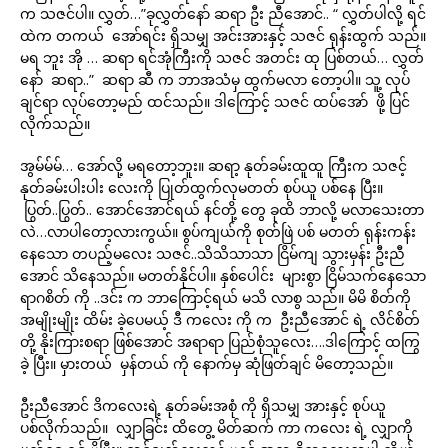
က သဇင်ပါ။ လွှတ်…”ခုလွှတ်နော် ဆရာ ဦး ညီအောင်.. “ လွှတ်ပါလို့ ရင်
ထဲက တကယ် အော်ရင်း ရှိသမျှ အင်းအားနှင့် သဇင် ရုန်းထွက် သည်။
မရ ဘူး အို … ဆရာ ရင်အုံကြီးကို သဇင် အတင်း ထု ပြစ်တယ်… လွှတ်
နော် ဆရာ..” ဆရာ ဆီ က ဘာအသံမှ ထွက်မလာ တော့ပါ။ သူ့ လုပ်
ချင်ရာ လုပ်တော့မည် ထင်သည်။ ဒါကြောင့် သဇင် ထပ်အော် ဖို့ ပြင်
လိုက်သည်။
အွမ်မ်မ်… အော်လို့ မရတော့ဘူး။ ဆရာ့ နုတ်ခမ်းထူထူ ကြီးက သဇင့်
နုတ်ခမ်းပါးပါး လေးကို ပြုတ်ထွက်လုမတတ် စုပ်ယူ ပစ်နေ ပြီး။
ပြွတ်..ပြွတ်.. အောင်အောင်ရယ် နင်တို့ တွေ ခုထိ ဘာလို့ မလာသေးတာ
လဲ…လာပါတော့လားကွယ်။ စွပ်ကျယ်ကို စုတ်ဖြဲ ပစ် မတတ် ရုန်းကန်း
နေသော တပည့်မလေး သဇင်..သိသိသာသာ ငြိမ်ကျ သွားမှန်း ဦးညီ
အောင် သိနေသည်။ မတတ်နိုင်ပါ။ နှစ်ပေါင်း များစွာ ငြိမ်သက်နေသော
ရာဂစိတ် ကို ..ဒင်း က ဘာကြောင့်ရယ် မသိ လာစွ သည်။ မိမိ စိတ်ကို
အမျိုးမျိုး ထိမ်း ခဲ့ပေမယ့် ဒီ ကလေး ကို က ဦးညီအောင် ရဲ့ လိင်စိတ်
တို့ နိုးကြားစရာ ဖြစ်အောင် အရာရာ ပြည်စုံသူလေး….ဒါကြောင့် ထကြွ
ခဲ့ ပြီး။ မှားတယ် မှန်တယ် ကို နောက်မှ ဆုံဖြတ်ချင် မိတော့သည်။
ဦးညီအောင် ဒိကလေးရဲ့ နုတ်ခမ်းအစုံ ကို ရှိသမျှ အားနှင့် စုပ်ယူ
ပစ်လိုက်သည်။ လျှာခြင်း ထိတွေ့ မိတ်ဆက် ကာ ကလေး ရဲ့ လျှာကို