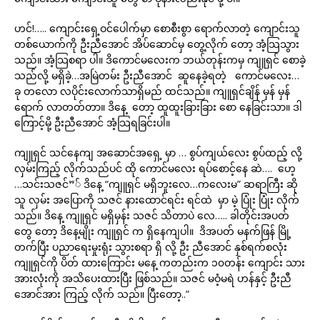
ဟင်!….. ကျောင်းရှေ့ဝင်ပေါက်မှာ စောစီးစွာ ရောက်လာတဲ့ ကျောင်းသူ
တစ်ယောက်ကို ဦးညီအောင် အိပ်ဆောင်မှ တွေ့လိုက် တော့ အံ့သြသွား
သည်။ အံ့သြစရာ ပါ။ ဒိကောင်မလေးက ဘယ်တုန်းကမှ ကျူရှင် စောခဲ့
သည်လို့ မရှိခဲ့…အမြဲတမ်း ဦးညီအောင် ဆူနေခဲ့ရတဲ့ ကောင်မလေး…
ခု တလော လပိုင်းလောက်သာရှိမည် ထင်သည်။ ကျူရှင်ချိန် မှန် မှန်
ရောက် လာတတ်တာ။ ဒိနေ့ တော့ ထူထူးခြားခြား စော နေခြင်းသာ။ ဒါ
ကြောင့်မို့ ဦးညီအောင် အံ့သြရခြင်းပါ။
ကျူရှင် သင်နေကျ အဆောင်အရှေ့ မှာ … စွပ်ကျယ်လေး စွပ်ထည့် လို့
လှမ်းကြည့် လိုက်သည်ပင် ထို ကောင်မလေး ရပ်စောင့်နေ ဆဲ…. ဟေ့
…သင်းသဇင်”် ဒိနေ့ “ကျူရှင် မရှိဘူးလေ…ကလေးမ” ဆရာကြီး ဆို
သူ လှမ်း အပြောကို သဇင် နားထောင်ရင်း ရင်ထဲ မှာ မဲ့ ပြုံး ပြုံး လိုက်
သည်။ ဒိနေ့ ကျူရှင် မရှိမှန်း သဇင် သိတာပဲ လေ….. ခါတိုင်းအပတ်
တွေ တော့ ဒိနေ့မျိုး ကျူရှင် က ရှိနေကျပါ။ ဒိအပတ် မနက်ဖြန် မြို့
တက်ပြီး ပညာရေးမှုးရုံး သွားစရာ ရှိ လို့ ဦး ညီအောင် နှစ်ရက်စလုံး
ကျူရှင်ကို ပိတ် ထားကြောင်း မနေ့ ကတည်းက ၁၀တန်း ကျောင်း သား
အားလုံးကို အသိပေးထားပြီး ဖြစ်သည်။ သဇင် မဝံ့မရဲ ဟန်နှင့် ဦးညီ
အောင်အား ကြည့် လိုက် သည်။ ပြီးတော့..”