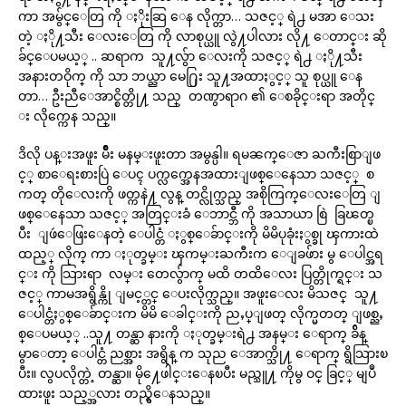
ကာ အမွ်င္ေတြ ကို ႏိုးဆြ ေန လိုက္တာ… သဇင့္ ရဲ႕ မအာ ေသး
တဲ့ ႏို႔သီး ေလးေတြ ကို လာစုပ္ယူ လွဲ႔ပါလား လို႔ ေတာင္း ဆို
ခ်င္ေပမယ့္ .. ဆရာက သူ႔လွ်ာ ေလးကို သဇင့္ ရဲ႕ ႏို႔သီး
အနားတဝိုက္ ကို သာ ဘယ္ညာ မေ႐ြး သူ႔အထာႏွင့္ သူ စုပ္ယူ ေန
တာ… ဦးညီေအာင္စိတ္တို႔ သည္ တဏွာရာဂ ၏ ေစခိုင္းရာ အတိုင္
း လိုက္ကေန သည္။
ဒိလို ပန္းအဖူး မ်ိဳး မနမ္းဖူးတာ အမွန္ပါ။ ရမၼက္ေဇာ ႀကီးစြာျဖ
င့္ စာေရးစားပြဲ ေပၚ ပက္လက္အေနအထားျဖစ္ေနေသာ သဇင့္ စ
ကတ္ တိုေလးကို ဖတ္ကနဲ႔ လွန္ တင္လိုက္သည္ အစိုကြက္ေလးေတြ ျ
ဖစ္ေနေသာ သဇင့္ အတြင္းခံ ေဘာင္ဘီ ကို အသာယာ စြဲ ခြၽတ္ၿ
ပီး ျဖဴေဖြးေနတဲ့ ေပါင္တံ ႏွစ္ေခ်ာင္းကို မိမိပုခုံးႏွစ္ခု ၾကားထဲ
ထည့္ လိုက္ ကာ ႏုတ္ခမ္း ၾကမ္းႀကီးက ေျခဖ်ား မွ ေပါင္အရ
င္း ကို သြားရာ လမ္း တေလွ်ာက္ မထိ တထိေလး ပြတ္တိုက္ရင္း သ
ဇင့္ ကာမအရွိန္ကို ျမင့္တင္ ေပးလိုက္သည္။ အဖူးေလး မိသဇင္ သူ႔
ေပါင္တံႏွစ္ေခ်ာင္းက မိမိ ေခါင္းကို ညႇပ္ျဖတ္ လိုက္မတတ္ ျဖစ္ညႇ
စ္ေပမယ့္ ..သူ႔ တန္ဆာ နားကို ႏုတ္ခမ္းရဲ႕ အနမ္း ေရာက္ ခ်ိန္
မွာေတာ့ ေပါင္တံ ညစ္အား အရွိန္ က သုည ေအာက္သို႔ ေရာက္ ရွိသြားၿ
ပီး။ လွပလိုက္တဲ့ တန္ဆာ။ မို႔ေဖါင္းေနၿပီး မည္သူ႔ ကိုမွ ဝင္ ခြင့္ မျပဳ
ထားဖူး သည့္အလား တည္ရွိေနသည္။