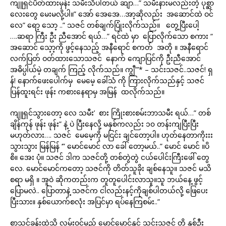
ကျူရှင်ပိတ်ထားမှန်း သမီးသိပါတယ် ဆျာ…” သမီးနားမလည်းတဲ့ ပုစ္ဆာ
လေးတွေ မေးမလို့ပါ။” အော် အေအေ…အာ့ဆိုလည်း အဆောင်ထဲ ဝင်
လေ” ရော့ သော့ ..” သဇင် တစ်ချက်ပြုံးလိုက်သည်။ တွေ့ပြီးပေါ့
….ဆရာ ကြီး ဦး ညီအောင် ရယ်…” ရင်ထဲ မှာ ပြောလိုက်သော စကား “
အဆောင် သေ့ာ့ကို ဖွင့်နေသည့် အနီရောင် စကတ် အတို ။ အနီရောင်
လက်ပြတ် ဝတ်ထားသောသဇင် နောက် ကျောပြင်ကို ဦးညီအောင်
အဓိပ္ပါယ်မဲ့ တချက် ကြည့် လိုက်သည်။ ကျွီ”’* – သင်းသဇင်..သဇင်! ရှ
န်! နောက်ဖေးပေါက်မှ မေမေ့ ခေါ်သံ ကို ကြားလိုက်သည်နှင့် သဇင်
ပြန်ထူးရင်း ဖုန်း ကစားနေရာမှ အမြန် ထလိုက်သည်။
ကျူရှင်သွားတော့ လေ သမီး’ စား ကြိုးစားစမ်းဘာသမီး ရယ်…” တစ်
ချိန်ကုန် ဖုန်း ဖုန်း” နဲ့ ပဲ ပြီးနေလို့ မနှစ်ကလည်း ၁၀ တန်းကျပြီးပြီး
မဟုတ်လား…. သဇင် မေမေ့ကို မငြင်း ချင်တော့ပါ။ ဟုတ်နေတာကိုးးး
သွားသွား မြန်မြန် ‘” မောင်မောင် လာ ခေါ် တော့မယ်..” မောင် မောင် ။ပိ
စိ။ အေး ပုံ။ သဇင် ဒါက သဇင်တို့ တစ်တွဲတွဲ ငယ်ပေါင်းကြီးဖေါ် တွေ
လေ. မောင်မောင်ကတော့ သဇင်ကို တိတ်သူခိုး ချစ်နေသူ။ သဇင် မသိ
စရာ မရှိ ။ အူဝဲ ဆိုကတည်းက တူတူပေါင်းလာသူ။သူ ဘယ်နေ့ ဖွင့်
ပြောမလဲ.. ပြောတာနဲ့ သဇင်က ငါလည်းနင့်ကိုချစ်ပါတယ်လို့ ဖြေပေး
ပြီးသား။ နှစ်ယောက်စလုံး အပြင်မှာ ရပ်နေကြစမ်း..”
စာသင်ခန်းထဲသို့ လှမ်းဝင်မည့် မောင်မောင်နှင့် သင်းသဇင် တို့ နှစ်ဦး