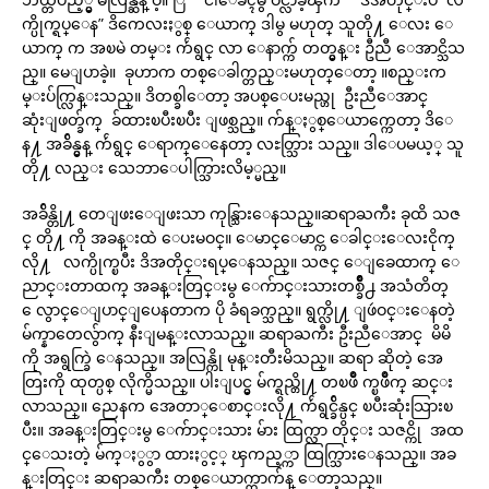
က္ပိုက္ရပ္ေန” ဒိကေလးႏွစ္ ေယာက္ ဒါမွ မဟုတ္ သူတို႔ ေလး ေ
ယာက္ က အၿမဲ တမ္း က်ဴရွင္ လာ ေနာက္က် တတ္မွန္း ဦညီ ေအာင္သိသ
ည္။ မေျပာခဲ့။ ခုဟာက တစ္ေခါက္တည္းမဟုတ္ေတာ့ ။စည္းက
မ္းပ်က္လြန္းသည္။ ဒိတစ္ခါေတာ့ အပစ္ေပးမည္ဟု ဦးညီေအာင္
ဆုံးျဖတ္ခ်က္ ခ်ထားၿပီးၿပီး ျဖစ္သည္။ က်န္ႏွစ္ေယာက္ကေတာ့ ဒိေ
န႔ အခ်ိန္မွန္ က်ဴရွင္ ေရာက္ေနေတာ့ လႊတ္သြား သည္။ ဒါေပမယ့္ သူ
တို႔ လည္း သေဘာေပါက္သြားလိမ့္မည္။
အခ်ိန္တို႔ တေျဖးေျဖးသာ ကုန္သြားေနသည္။ဆရာႀကီး ခုထိ သဇ
င္ တို႔ ကို အခန္းထဲ ေပးမဝင္။ ေမာင္ေမာင္က ေခါင္းေလးငိုက္
လို႔ လက္ပိုက္ၿပီး ဒိအတိုင္းရပ္ေနသည္။ သဇင္ ေျခေထာက္ ေ
ညာင္းတာထက္ အခန္းတြင္းမွ ေက်ာင္းသားတစ္ခ်ိဳ႕ အသံတိတ္
ေလွာင္ေျပာင္ျပေနတာက ပို ခံရခက္သည္။ ရွက္လို႔ ျဖဴဝင္းေနတဲ့
မ်က္နာတေလွ်ာက္ နီးျမန္းလာသည္။ ဆရာႀကီး ဦးညီေအာင္ မိမိ
ကို အရွက္ခြဲ ေနသည္။ အလြန္ကို မုန္းတီးမိသည္။ ဆရာ ဆိုတဲ့ အေ
တြးကို ထုတ္ပစ္ လိုက္မိသည္။ ပါးျပင္မွ မ်က္ရည္တို႔ တၿဖိဳ က္ၿဖိဳက္ ဆင္း
လာသည္။ ညေနက အေတာ္ေစာင္းလို႔ က်ဴရွင္ခ်ိန္ပင္ ၿပီးဆုံးသြားၿ
ပီး။ အခန္းတြင္းမွ ေက်ာင္းသား မ်ား ထြက္လာ တိုင္း သဇင္ကို အထ
င္ေသးတဲ့ မ်က္ႏွွာ ထားႏွင့္ ၾကည့္ကာ ထြက္သြားေနသည္။ အခ
န္းတြင္း ဆရာႀကီး တစ္ေယာက္တာက်န္ ေတာ့သည္။