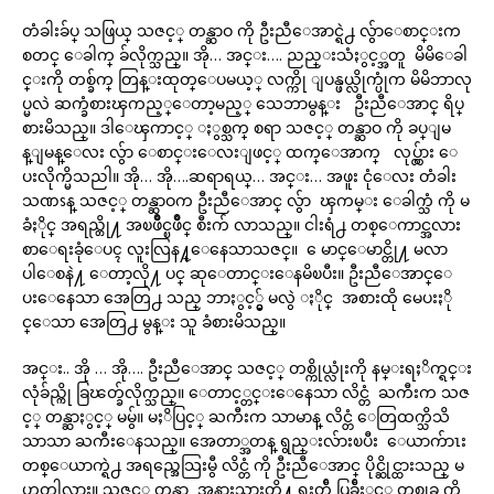
တံခါးခ်ပ္ သဖြယ္ သဇင့္ တန္ဆာဝ ကို ဦးညီေအာင္ရဲ႕ လွ်ာေစာင္းက
စတင္ ေခါက္ ခ်လိုက္သည္။ အို… အင္း…. ညည္းသံႏွင့္အတူ မိမိေခါ
င္းကို တစ္ခ်က္ တြန္းထုတ္ေပမယ့္ လက္ကို ျပန္ဖယ္လိုက္ပုံက မိမိဘာလု
ပ္မလဲ ဆက္ခံစားၾကည့္ေတာ့မည့္ သေဘာမွန္း ဦးညီေအာင္ ရိပ္
စားမိသည္။ ဒါေၾကာင့္ ႏွစ္သက္ စရာ သဇင့္ တန္ဆာဝ ကို ခပ္ျမ
န္ျမန္ေလး လွ်ာ ေစာင္းေလးျဖင့္ ထက္ေအာက္ လုပ္လွ်ား ေ
ပးလိုက္မိသညါ။ အို… အို….ဆရာရယ္… အင္း… အဖူး ငုံေလး တံခါး
သဏၭန္ သဇင့္ တန္ဆာဝက ဦးညီေအာင္ လွ်ာ ၾကမ္း ေခါက္သံ ကို မ
ခံႏိုင္ အရည္တို႔ အၿဖိဳင္ၿဖိဳင္ စီးက် လာသည္။ ငါးရံ႕ တစ္ေကာင္အလား
စာေရးခုံေပၚ လူးလြန႔္ေနေသာသဇင္။ ေမာင္ေမာင္တို႔ မလာ
ပါေစနဲ႔ ေတာ့လို႔ ပင္ ဆုေတာင္းေနမိၿပီး။ ဦးညီေအာင္ေ
ပးေနေသာ အေတြ႕ သည္ ဘာႏွင့္မွ် မလွဲ ႏိုင္ အစားထို မေပးႏို
င္ေသာ အေတြ႕ မွန္း သူ ခံစားမိသည္။
အင္း.. အို … အို…. ဦးညီေအာင္ သဇင့္ တစ္ကိုယ္လုံးကို နမ္းရႈိက္ရင္း
လုံခ်ည္ကို ခြၽတ္ခ်လိုက္သည္။ ေတာင့္တင္းေနေသာ လိင္တံ ႀကီးက သဇ
င့္ တန္ဆာႏွင့္ မမွ်။ မႈိပြင့္ ႀကီးက သာမာန္ လိင္တံ ေတြထက္သိသိ
သာသာ ႀကီးေနသည္။ အေတာ္အတန္ ရွည္းလ်ားၿပီး ေယာက်ာၤး
တစ္ေယာက္ရဲ႕ အရည္အေသြးမွီ လိင္တံ ကို ဦးညီေအာင္ ပိုင္ဆိုင္ထားသည္ မ
ဟုတ္ပါလား။ သဇင့္ တန္ဆာ အနားသားတို႔ ရႈတ္ခ်ီ ပြခ်ီႏွင့္ တစ္ခုခု ကို