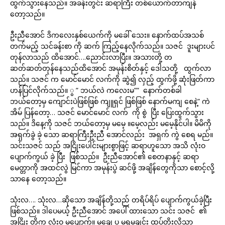
ထွက်သွားနေသည်။ အခန်းတွင်း ဆရာကြီး တစ်ယောက်တာကျန်
တော့သည်။
ဦးညီအောင် ဒိကလေးနှစ်ယေက်ကို မခေါ် သေး။ နောက်ထပ်အသစ်
တက်မည့် သင်ခန်းစာ ကို ဆက် ကြည့်နေလိုက်သည်။ သဇင် ဒူးများပင်
တုန်လာသည် ထိအောင်….ညောင်းလာပြီး။ အသားတို့ တ
ဆတ်ဆတ်တုန်နေသည်ထိအောင် အမုန်းစိတ်နှင့် ဒေါသတို့ ထွက်လာ
သည်။ သဇင် က မောင်မောင် လက်ကို ဆွဲ၍ လှည့် ထွက်ဖို့ ဆုံးဖြတ်ကာ
ဟန်ပြင်လိုက်သည်။ ွ ” ဘယ်လဲ ကလေးမ”” နောက်တစ်ခါ
ဘယ်တော့မှ ကျောင်းပဲဖြစ်ဖြစ် ကျူရှင် ဖြစ်ဖြစ် နောက်မကျ စေနဲ့” ကဲ
အိမ် ပြန်တော့… သဇင် မောင်မောင် လက် ကို စွဲ ပြီး ပြေးထွက်သွား
သည်။ ဒိနေ့ကို သဇင် ဘယ်တော့မှ မမေ့ ။မေ့လည်း မမေ့နိုင်ပါ။ မိမိကို
အရှက်ခွဲ ခဲ့ သော ဆရာကြီးဦးညီ အောင်လည်း အရှက် ကွဲ စေရ မည်။
သင်းသဇင် သည် အငြိုးပေါင်းများစွာဖြင့် ဆရာဟူသော အသိ လုံးဝ
ပျောက်ကွယ် ခဲ့ ပြီး ဖြစ်သည်။ ဦးညီအောင်၏ စေတနာနှင့် ဆရာ
မေတ္တာကို အထင်လွဲ မြင်ကာ အမုန်းပွဲ ဆင်ဖို့ အချိန်တွေကိုသာ စောင့်လို့
သာနေ တော့သည်။
သုံးလ…. သုံးလ…ဆိုသော အချိန်တို့သည် တရိပ်ရိပ် ပျောက်ကွယ်ခဲ့ပြီး
ဖြစ်သည်။ ဒါပေမယ့် ဦးညီအောင် အပေါ် ထားသော သင်း သဇင် ၏
အငြိုး တို့က လုံးဝ မပျောက်။ မချေ ပ မရမချင်း ထပ်တိုးလို့သာ