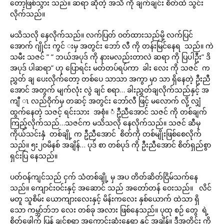
တော့ဖြစ်သွား သည်။ ဆရာ ဆိုတဲ့ အသိ ကို ချက်ချင်း စိတ်ထဲ သွင်း
လိုက်သည်။
မသိသလို နေလိုက်သည်။ လက်ပြတ် ဝတ်ထားသည်မို့ လက်ပြင်
အောက် ဂျိုင်း ကွင် းမှ အတွင်း ဘော် လီ ကို တန်းမြင်နေရ သည်။ ကဲ
သမီး သဇင် ” ” ဘယ်အပုဒ် ကို နားမလည်းတာလဲ ဆရာ ကို ပြပါဦး” ဒိ
အပုဒ် ပါဆရာ” ဟု ပြောရင်း မတ်တပ်ရပ်ကာ ခါး လေး ကို သဇင် က
ညွှတ် ချ ပေးလိုက်တော့ တစ်ပေ သာသာ အကွာ မှာ သာ ရှိနေတဲ့ ဦးညီ
အောင် အတွက် မျက်လုံး လွဲ ချင် စရာ… ခါးညွှတ်ချလိုက်သည်နှင့် အ
ကျီ ၤ လည်ဝိုက်မှ တဆင့် အတွင်း ဘော်လီ ဖြင့် မလောက် လို့ လျှံ
ထွက်နေတဲ့ သဇင့် ရင်းသား အစုံ။ ံ ဦညီအောင် သဇင် ကို တစ်ချက်
ကြည့်လိုက်သည်…သဇင်က မသိသလို နေလိုက်သည်။ သဇင် ဆီမှ
ကိုယ်သင်းနှံ တစ်ချို့ က ဦညီအောင် စိတ်ကို တစ်မျိုးဖြစ်စေလိုက်
သည်။ ၅း၂၀မိနစ် အချိန်… ပုဒ် စာ တစ်ပုဒ် ကို ဦးညီအောင် စိတ်ရှည်စွာ
ရှင်းပြ နေသည်။
ပတ်ဝန်ကျင်သည် ငှက် သံတစ်ချို့ မှ အပ တိတ်ဆိတ်ငြိမ်သက်နေ
သည်။ ကျောင်းဝင်းနှင့် အဆောင် သည် အတော်တန် ဝေးသည်။ လိင်
မတူ သူစိမ်း ယောကျားလေးနှင့် မိန်းကလေး နှစ်ယောက် ထဲသာ ရှိ
သော ကမ္ဘာ်ဘ်ဘ လေး တစ်ခု အလား ဖြစ်နေသည်။ ပုထု စဉ် တွေ ရဲ့
စိတ်ဖေါက် ပြန် ချင်စရာ အကောင်းဆုံးနေရာ နှင့် အချိန်။ ဒီအတိုင်း ကို