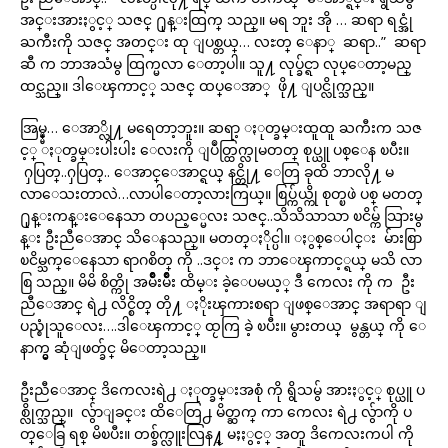
အင္းအားႏွင့္ သဇင္ ႐ုန္းထြက္ သည္။ မရ ဘူး အို … ဆရာ ရင္အုံ
ႀကီးကို သဇင္ အတင္း ထု ျပစ္တယ္… လႊတ္ ေနာ္ ဆရာ..” ဆရာ
ဆီ က ဘာအသံမွ ထြက္မလာ ေတာ့ပါ။ သူ႔ လုပ္ခ်င္ရာ လုပ္ေတာ့မည္
ထင္သည္။ ဒါေၾကာင့္ သဇင္ ထပ္ေအာ္ ဖို႔ ျပင္လိုက္သည္။
အြမ္မ္မ္… ေအာ္လို႔ မရေတာ့ဘူး။ ဆရာ့ ႏုတ္ခမ္းထူထူ ႀကီးက သဇ
င့္ ႏုတ္ခမ္းပါးပါး ေလးကို ျပဳတ္ထြက္လုမတတ္ စုပ္ယူ ပစ္ေန ၿပီး။
ႁပြတ္..ႁပြတ္.. ေအာင္ေအာင္ရယ္ နင္တို႔ ေတြ ခုထိ ဘာလို႔ မ
လာေသးတာလဲ…လာပါေတာ့လားကြယ္။ စြပ္က်ယ္ကို စုတ္ၿဖဲ ပစ္ မတတ္
႐ုန္းကန္းေနေသာ တပည့္မေလး သဇင္..သိသိသာသာ ၿငိမ္က် သြားမွ
န္း ဦးညီေအာင္ သိေနသည္။ မတတ္ႏိုင္ပါ။ ႏွစ္ေပါင္း မ်ားစြာ
ၿငိမ္သက္ေနေသာ ရာဂစိတ္ ကို ..ဒင္း က ဘာေၾကာင့္ရယ္ မသိ လာ
စြ သည္။ မိမိ စိတ္ကို အမ်ိဳးမ်ိဳး ထိမ္း ခဲ့ေပမယ့္ ဒီ ကေလး ကို က ဦး
ညီေအာင္ ရဲ႕ လိင္စိတ္ တို႔ ႏိုးၾကားစရာ ျဖစ္ေအာင္ အရာရာ ျ
ပည္စုံသူေလး….ဒါေၾကာင့္ ထႂကြ ခဲ့ ၿပီး။ မွားတယ္ မွန္တယ္ ကို ေ
နာက္မွ ဆုံျဖတ္ခ်င္ မိေတာ့သည္။
ဦးညီေအာင္ ဒိကေလးရဲ႕ ႏုတ္ခမ္းအစုံ ကို ရွိသမွ် အားႏွင့္ စုပ္ယူ ပ
စ္လိုက္သည္။ လွ်ာျခင္း ထိေတြ႕ မိတ္ဆက္ ကာ ကေလး ရဲ႕ လွ်ာကို ပ
တ္ေခြ ရစ္ မိၿပီး။ တစ္ခ်က္လူးလြန႔္ မႈႏွင့္ အတူ ဒိကေလးကပါ ကို