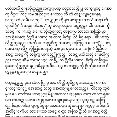
မသိသလို ေနလိုက္သည္။ လက္ျပတ္ ဝတ္ထားသည္မို႔ လက္ျပင္ ေအာ
က္ ဂ်ိဳင္း ကြင္ းမွ အတြင္း ေဘာ္ လီ ကို တန္းျမင္ေနရ
သည္။ ကဲ သမီး သဇင္ ” ” ဘယ္အပုဒ္ ကို နားမလည္းတာလဲ ဆရာ ကို
ျပပါဦး” ဒိ အပုဒ္ ပါဆရာ” ဟု ေျပာရင္း မတ္တပ္ရပ္ကာ ခါး ေလး ကို
သဇင္ က ၫႊတ္ ခ် ေပးလိုက္ေတာ့ တစ္ေပ သာသာ အကြာ မွာ
သာ ရွိေနတဲ့ ဦးညီ ေအာင္ အတြက္ မ်က္လုံး လြဲ ခ်င္ စရာ… ခါးၫႊတ္ခ်
လိုက္သည္ႏွင့္ အက်ီ ၤ လည္ဝိုက္မွ တဆင့္ အတြင္း ေဘာ္လီ ျဖင့္
မေလာက္ လို႔ လွ်ံထြက္ေနတဲ့ သဇင့္ ရင္းသား အစုံ။ ံ ဦညီေ
အာင္ သဇင္ ကို တစ္ခ်က္ ၾကည့္လိုက္သည္…သဇင္က မသိသလို ေနလိုက္သ
ည္။ သဇင္ ဆီမွ ကိုယ္သင္းႏွံ တစ္ခ်ိဳ႕ က ဦညီေအာင္ စိတ္ကို တစ္မ်ိဳးျဖ
စ္ေစလိုက္သည္။ ၅း၂၀မိနစ္ အခ်ိန္… ပုဒ္ စာ တစ္ပုဒ္ ကို ဦးညီေအာင္ စိ
တ္ရွည္စြာ ရွင္းျပ ေနသည္။
ပတ္ဝန္က်င္သည္ ငွက္ သံတစ္ခ်ိဳ႕ မွ အပ တိတ္ဆိတ္ၿငိမ္သက္ေနသည္။ ေက်ာ
င္းဝင္းႏွင့္ အေဆာင္ သည္ အေတာ္တန္ ေဝးသည္။ လိင္မတူ သူစိ
မ္း ေယာက်ားေလးႏွင့္ မိန္းကေလး ႏွစ္ေယာက္ ထဲသာ ရွိေ
သာ ကမာၻ္ဘ္ဘ ေလး တစ္ခု အလား ျဖစ္ေနသည္။ ပုထု စဥ္ ေတြ
ရဲ႕ စိတ္ေဖါက္ ျပန္ ခ်င္စရာ အေကာင္းဆုံးေနရာ ႏွင့္ အခ်ိန္။ ဒီ
အတိုင္း ကိုဟ ထားေသာ သဇင္ ရင္သား အစုံက ဦးညီ ေအာင္ စိတ္ကို
ဆြ ေပးေနသည္။ သို႔ ေသာ္ ဦးညီေအာင္သည္ ဆရာ ျဖစ္သည္ႏွ