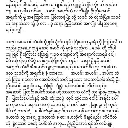
နေသည်။ ဒါပေမယ့် သဇင် ကျောင်းနှင့် ကျူရှင် ချိန် လုံး ဝ နောက်မ
ကျ တော့ပါ။ တစ်နေ့… သဇင် အရှက်ကွဲ သလိုမျိုး ဦးညီအောင်
အရှက်ကွဲ ဖို့ အကြောင်းက ဖြစ်လာခဲ့ပြီး လို့ သဇင် သိ လိုက်ပြီး။ သဇင်
က အရှက်သာ ကွဲ ခဲ့ တာ .. ခု ဆရာ ဦညီအောင် အကျိုး ပါနည်းစေရ
မည်။ ကျွီ…..
သဇင် အဆောင်တံခါးကို ဖွင့်လိုက်သည်။ ပြီးတော့ နာရီ ကို ကြည့်လိုက်
သည်။ ညနေ..၅း၁၅ မောင် မောင် ကို မှာခဲ့ သည်က… ပေစိ တို့ ကိုပါ
ကျူရှင် ရှိကြောင်း ပြော၍ ၅း၃၀ ကျောင်းကို အရောက်လာရန် ပေါ့။
မိမိ အကြံနှင့် မိမိမို့ တစ်ချက်ပြုံးလိုက်သည်။ ဆရာ ဦးညီအောင်
အတွက် ကံဆိုးမိုးမှောင်ကျသွားစေရမည် ။ မတတ်နိုင် သူ လုပ်ခဲ့တာ
လေ သဇင်ကို အရှက်ခွဲ ခဲ့ တာလေ…… အဟမ်း အဟမ်း… အပ်ကျသံ
ပင် ကြား ရလောက် အောင်တိတ်ဆိတ်နေသော အဆောင်ခန်းထဲသို့ ဦး
ညီအောင် ချောင်းဟန့် သံဖြင့် ဖြိုခွဲ ရင်းလှမ်းဝင် လိုက်သည်။
အဆောင် ပြတင်းပေါက်တစ်ခု ဖွင့်ထားတာက လွဲလို့ ထူးခြားမှု ဘာမှ မ
ရှိ။ ပြတင်းပေါက်နှင့် အနီး ဆုံးစားပွဲ တွင် ထိုင်ကာ ပေါင် အရင်း ပေါ်
တော့မတတ် ရောက် နေတဲ့ သဇင် ရဲ့ စကတ် အစ… ဖြူဖွေး ၍ တုတ်
ခိုင် တဲ့ သဇင်ရဲ့ ပေါင်တံနှစ်ချောင်းက သာမာန် ယောကျားလေးတစ်
ယောက် သူ့ အရှေ့ ဒူးထောက် ခ စား ပေးလိုက် မိချင်မည်။ လိင်စိတ်
ကို စွဲဆောင် စေတဲ့ ပေါင်တံ အလှ…. ဦးညီအောင် ရင်ထဲ တစ်မျိုး