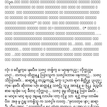
၅း၃၀..တဲ့ ေပစိ ႏွင့္ ဂ်မ္းပုံ ကိုပါဝင္ေခၚ ခဲ့ရန္ အတန္တ
န္ မွာသြားသည္။ ခု လည္း လြယ္အိတ္ ကို လြယ္ ကာ ေပစိကို ဝ
င္ေခၚ မည္ ဟုဆုံးျဖတ္၍ အိမ္ေပၚ မွ ဆင္း႐ုံရွိေသး ခုလို
ဦး ဖိုးထူး မွ အေျပးအလႊား လာေခၚ ျခင္းျဖစ္သည္။ ဘာျဖစ္
လို႔လဲ ဦးဖိုးထူး”” ဟာ မင္း အေဖ ငါ့ အိမ္မွာ ငါႏွင့္ စ
ကားေျပာရင္း မူးလဲွ လို႔ ကြ ! အျမန္လိုက္ခဲ့… ္* ေမာင္ ေ
မာင္ လာသင့္ၿပီး။ ဒိအခ်ိန္သာ ေမာင္ ေမာင္ေရာက္လာရင္……..
သဇင္ ရည္႐ြယ္ခ်က္တို႔ ေအာင္ျမင္ၿပီးေလ။ ဦးညီေအာင္ အရွ
က္ေတြကြဲလို႔ အက်ိဳး နည္းၿပီး။ လႊတ္ ေလ….လႊတ္.. ဆရာ …သမီး
ကိုလႊတ္…. သဇင္ ပါးစပ္ က ေအာ္ေနေပမယ့္ …တစ္ခု သတိထားမိ
တာက ….ဆရာ ဦးညီေအာင္ အစ တုန္းကလို မ်ိဳး သဇင္ အတင္း ဖက္
ထား တာကို လုံးဝ႐ုန္းကန္းျခင္းမလုပ္ေတာ့ပါ။
လုံး ဝ ၿငိမ္သက္ေနၿပီး။ သဇင္ တစ္ခ်က္ ေမာ့ၾကည့္ လိုက္သည္။
ဟင္!… တကယ္ ထိတ္လန႔္ သြားသူက သဇင္ပါ။ဘာေၾကာင့္လဲ… သဇင္
သိသြားၿပီး… ဆရာ့ရဲ႕ တည္ၾကည္တဲ့ မ်က္ႏွာဟာ ရာဂ စိတ္တို႔ ျပည့္န
က္ေနၿပီး ဆိုတာေပါ့။ ဆတ္ကနဲ႔ သဇင္ကို သူ႔ အားနဲ႔ ေပြ႕ ခ်ည္ၿပီး
စာေရးခုံေပၚ ခ်ီတင္ လိုက္တယ္…. သဇင္ ခုမွ ထိတ္လန႔္ သြား မိၿပီး ..
ေမာင္ေမာင္ ရယ္ အျမန္ လာပါေတာ့ လို႔ သာ ရင္ထဲ တမ္းတမိၿ
ပီး။ အခု မွ ႐ုန္းကန္မိသူ က သဇင္ပါ။ လႊတ္…”ခုလႊတ္ေနာ္ ဆရာ
ဦး ညီေအာင္.. “ လႊတ္ပါလို႔ ရင္ ထဲက တကယ္ ေအာ္ရင္း ရွိသမွ်