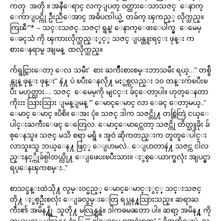
ကတ္ အတို ။ အနီေရာင္ လက္ျပတ္ ဝတ္ထားေသာသဇင္ ေနာက္
ေက်ာျပင္ကို ဦးညီေအာင္ အဓိပၸါယ္မဲ့ တခ်က္ ၾကည့္ လိုက္သည္။
ကြၽီ”’* – သင္းသဇင္..သဇင္! ရွန္! ေနာက္ေဖးေပါက္မွ ေမေမ့
ေခၚသံ ကို ၾကားလိုက္သည္ႏွင့္ သဇင္ ျပန္ထူးရင္း ဖုန္း က
စားေနရာမွ အျမန္ ထလိုက္သည္။
က်ဴရွင္သြားေတာ့ ေလ သမီး’ စား ႀကိဳးစားစမ္းဘာသမီး ရယ္…” တစ္ခ်ိ
န္ကုန္ ဖုန္း ဖုန္း” နဲ႔ ပဲ ၿပီးေနလို႔ မႏွစ္ကလည္း ၁၀ တန္းက်ၿပီးၿ
ပီး မဟုတ္လား…. သဇင္ ေမေမ့ကို မျငင္း ခ်င္ေတာ့ပါ။ ဟုတ္ေနတာ
ကိုးးး သြားသြား ျမန္ျမန္ ‘” ေမာင္ေမာင္ လာ ေခၚ ေတာ့မယ္..”
ေမာင္ ေမာင္ ။ပိစိ။ ေအး ပုံ။ သဇင္ ဒါက သဇင္တို႔ တစ္တြဲတြဲ ငယ္ေ
ပါင္းႀကီးေဖၚ ေတြေလ. ေမာင္ေမာင္ကေတာ့ သဇင္ကို တိတ္သူခိုး ခ်
စ္ေနသူ။ သဇင္ မသိ စရာ မရွိ ။ အူဝဲ ဆိုကတည္းက တူတူေပါင္း
လာသူ။သူ ဘယ္ေန႔ ဖြင့္ ေျပာမလဲ.. ေျပာတာနဲ႔ သဇင္က ငါလ
ည္းနင့္ကိုခ်စ္ပါတယ္လို႔ ေျဖေပးၿပီးသား။ ႏွစ္ေယာက္စလုံး အျပင္မွာ
ရပ္ေနၾကစမ္း..”
စာသင္ခန္းထဲသို႔ လွမ္းဝင္မည့္ ေမာင္ေမာင္ႏွင့္ သင္းသဇင္
တို႔ ႏွစ္ဦးစလုံး ေျခလွမ္းေတြ ရပ္တန႔္သြားသည္။ ဆရာႀ
ကီး၏ အမိန႔္ကို သူတို႔ မလြန္ဆန္ရဲ။ ဒါကဓမၼတာ ပါ။ ဆရာ့ အမိန႔္ ကို
ဘယ္တပည့္မွ မလြန္ဆန္ ဝံ့။ ြ “” ငါေခၚမွ ဝင္လာခဲ့ၾက” ” ဒိအတိုင္းပဲ လ