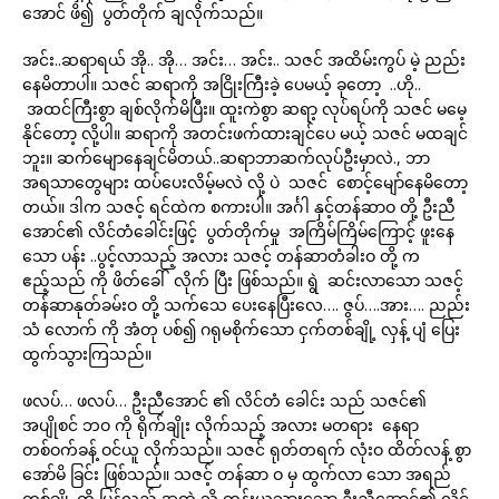
အောင် ဖိ၍ ပွတ်တိုက် ချလိုက်သည်။
အင်း..ဆရာရယ် အို.. အို… အင်း… အင်း.. သဇင် အထိမ်းကွပ် မဲ့ ညည်း
နေမိတာပါ။ သဇင် ဆရာကို အငြိုးကြီးခဲ့ ပေမယ့် ခုတော့ ..ဟို..
အထင်ကြီးစွာ ချစ်လိုက်မိပြီး။ ထူးကဲစွာ ဆရာ့ လုပ်ရပ်ကို သဇင် မမေ့
နိုင်တော့ လို့ပါ။ ဆရာကို အတင်းဖက်ထားချင်ပေ မယ့် သဇင် မထချင်
ဘူး။ ဆက်မျောနေချင်မိတယ်..ဆရာဘာဆက်လုပ်ဦးမှာလဲ., ဘာ
အရသာတွေများ ထပ်ပေးလိမ့်မလဲ လို့ ပဲ သဇင် စောင့်မျော်နေမိတော့
တယ်။ ဒါက သဇင့် ရင်ထဲက စကားပါ။ အင်္ဂါ နှင့်တန်ဆာဝ တို့ ဦးညီ
အောင်၏ လိင်တံခေါင်းဖြင့် ပွတ်တိုက်မှု အကြိမ်ကြိမ်ကြောင့် ဖူးနေ
သော ပန်း ..ပွင့်လာသည့် အလား သဇင့် တန်ဆာတံခါးဝ တို့ က
ဧည့်သည် ကို ဖိတ်ခေါ် လိုက် ပြီး ဖြစ်သည်။ ရွဲ ဆင်းလာသော သဇင့်
တန်ဆာနုတ်ခမ်းဝ တို့ သက်သေ ပေးနေပြီးလေ…. ဇွပ်….အား…. ညည်း
သံ လောက် ကို အံတု ပစ်၍ ဂရုမစိုက်သော ငှက်တစ်ချို့ လှန့် ပျံ ပြေး
ထွက်သွားကြသည်။
ဖလပ်… ဖလပ်… ဦးညီအောင် ၏ လိင်တံ ခေါင်း သည် သဇင်၏
အပျိုစင် ဘဝ ကို ရိုက်ချိုး လိုက်သည့် အလား မတရား နေရာ
တစ်ဝက်ခန့် ဝင်ယူ လိုက်သည်။ သဇင် ရုတ်တရက် လုံးဝ ထိတ်လန့် စွာ
အော်မိ ခြင်း ဖြစ်သည်။ သဇင့် တန်ဆာ ဝ မှ ထွက်လာ သော အရည်
တစ်ချို့ ကို ပြန်လည် အထဲ သို့ တွန်းယူသွားသော ဦးညီအောင်၏ လိင်