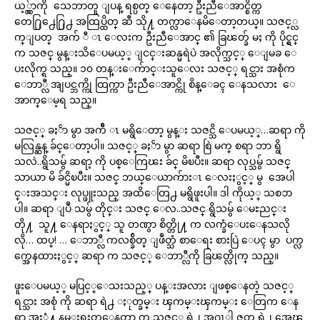
ယ့္လွ်ာကို သေဘာတူ ျပန္ ရစ္ပတ္ ေနေတာ့ ဦးညီေအာင္စိတ္က
တေ႐ြ႕ေ႐ြ႕ အထြပ္ထိတ္ ဆီ သို႔ တက္လာေနမိေတာ့တယ္။ သဇင့္လ
က္ျပတ္ အက် ီ ၤ ေလးက ဦးညီေအာင္ ၏ ခြၽတ္ခ် မႈ ကို ပိုင္ရွင္
က သဇင္ မွန္းသိေပမယ့္ ျငင္းဆန္မရဲပဲ အလိုက္သင့္ ေျမခ ေ
ပးလိုက္ရ သည္။ ၁၀ တန္းေက်ာင္းသူေလး သဇင့္ ရင္သား အစုံက
ေဘာ္လီ အျပင္ဘက္ကို ထြက္ကာ ဦးညီေအာင္ကို စိန္ေခၚ ေနသလား ေ
အာက္ေမ့ရ သည္။
သဇင့္ ခႏၲာ မွာ အက်ီ ၤ မရွိေတာ့ မွန္း သဇင္သိ ေပမယ့္…ဆရာ ကို
မလြန္ဆန္ ခ်င္ေတာ့ပါ။ သဇင့္ ခႏၲာ မွာ ဆရာ စြဲ မက္ စရာ ဘာ ရွိ
သလဲ..ရွိသမွ် ဆရာ့ ကို ပစ္ေကြၽး ခ်င္ မိၿပီး။ ဆရာ လုပ္သမွ် သဇင္
သာယာ မိ ခ်င္မိၿပီး။ သဇင္ ဘယ္ေယာက်ားၤ ေလးႏွင့္ မွ အေပါ
င္းအသင္း လုပ္ဖူးသည္ အထိေတြ႕ မရွိဖူးပါ။ ဒါ ကိုယ့္ သစၥာ
ပါ။ ဆရာ ျပဳ သမွ် တိုင္း သဇင္ ေလ..သဇင္ ရွိသမွ် ေမႊညင္း
တို႔ သူ႔ ေနရာႏွင့္ သူ တဏွာ စိတ္တို႔ က လက္ခံေပးေနသလို
လို… ထပ္! … ေဘာ္လီ ကလစ္ခ်ိတ္ ျဖဳတ္သံ စာေရး စားပြဲ ေပၚ မွာ ပက္လ
က္အေနထားႏွင့္ ဆရာ က သဇင့္ ေဘာ္လီကို ခြၽတ္လိုက္ သည္။
ဖူးေပမယ့္ မပြင့္ေသးသည့္ ပန္းအလား ျဖစ္ေနတဲ့ သဇင့္
ရင္သား အစုံ ကို ဆရာ ရဲ႕ ႏုတ္ခမ္း ၾကမ္းၾကမ္း ေတြက ေန
ရာ အႏွံ႔ နမ္းရႈတ္ေနတာ က သဇင့္ ရဲ႕ အဂၤါ ဇတ္ ရဲ႕ အေၾ