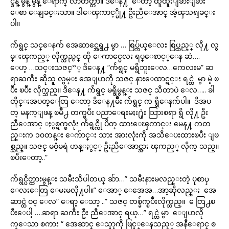
င္ခ်ိန္ မွန္ မွန္ ေရာက္ လာတတ္တာ။ ဒိေန႔ ေတာ့ ထူထူးျခားျခား
ေစာ ေနျခင္းသာ။ ဒါေၾကာင့္မို႔ ဦးညီေအာင္ အံ့ၾသရျခင္း
ပါ။
က်ဴရွင္ သင္ေနက် အေဆာင္အေရွ႕ မွာ … စြပ္က်ယ္ေလး စြပ္ထည့္ လို႔ လွ
မ္းၾကည့္ လိုက္သည္ပင္ ထို ေကာင္မေလး ရပ္ေစာင့္ေန ဆဲ….
ေဟ့ …သင္းသဇင္”္ ဒိေန႔ “က်ဴရွင္ မရွိဘူးေလ…ကေလးမ” ဆ
ရာႀကီး ဆိုသူ လွမ္း အေျပာကို သဇင္ နားေထာင္ရင္း ရင္ထဲ မွာ မဲ့ ၿ
ပဳံး ၿပဳံး လိုက္သည္။ ဒိေန႔ က်ဴရွင္ မရွိမွန္း သဇင္ သိတာပဲ ေလ….. ခါ
တိုင္းအပတ္ေတြ ေတာ့ ဒိေန႔မ်ိဳး က်ဴရွင္ က ရွိေနက်ပါ။ ဒိအပ
တ္ မနက္ျဖန္ ၿမိဳ႕ တက္ၿပီး ပညာေရးမႈး႐ုံး သြားစရာ ရွိ လို႔ ဦး
ညီေအာင္ ႏွစ္ရက္စလုံး က်ဴရွင္ကို ပိတ္ ထားေၾကာင္း မေန႔ ကတ
ည္းက ၁၀တန္း ေက်ာင္း သား အားလုံးကို အသိေပးထားၿပီး ျဖ
စ္သည္။ သဇင္ မဝံ့မရဲ ဟန္ႏွင့္ ဦးညီေအာင္အား ၾကည့္ လိုက္ သည္။
ၿပီးေတာ့..”
က်ဴရွင္ပိတ္ထားမွန္း သမီးသိပါတယ္ ဆ်ာ…” သမီးနားမလည္းတဲ့ ပုစာၦ
ေလးေတြ ေမးမလို႔ပါ။” ေအာ္ ေအေအ…အာ့ဆိုလည္း အေ
ဆာင္ထဲ ဝင္ ေလ” ေရာ့ ေသာ့ ..” သဇင္ တစ္ခ်က္ၿပဳံးလိုက္သည္။ ေတြ႕ၿ
ပီးေပါ့ ….ဆရာ ႀကီး ဦး ညီေအာင္ ရယ္…” ရင္ထဲ မွာ ေျပာလို
က္ေသာ စကား “ အေဆာင္ ေသ့ာ့ကို ဖြင့္ေနသည့္ အနီေရာင္ စ