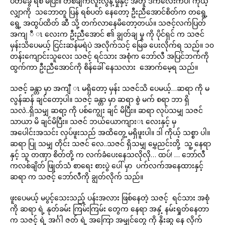
ပတ်ခွေ ရစ် မိပြီး။ တစ်ချက်လူးလွန့် မှုနှင့် အတူ ဒိကလေးကပါ ကိုယ့်
လျှာကို သဘောတူ ပြန် ရစ်ပတ် နေတော့ ဦးညီအောင်စိတ်က တရွေ့
ရွေ့ အထွပ်ထိတ် ဆီ သို့ တက်လာနေမိတော့တယ်။ သဇင့်လက်ပြတ်
အကျ ီ ၤ လေးက ဦးညီအောင် ၏ ချွတ်ချ မှု ကို ပိုင်ရှင် က သဇင်
မှန်းသိပေမယ့် ငြင်းဆန်မရဲပဲ အလိုက်သင့် မြေခ ပေးလိုက်ရ သည်။ ၁၀
တန်းကျောင်းသူလေး သဇင့် ရင်သား အစုံက ဘော်လီ အပြင်ဘက်ကို
ထွက်ကာ ဦးညီအောင်ကို စိန်ခေါ် နေသလား အောက်မေ့ရ သည်။
သဇင့် ခန္တာ မှာ အကျီ ၤ မရှိတော့ မှန်း သဇင်သိ ပေမယ့်…ဆရာ ကို မ
လွန်ဆန် ချင်တော့ပါ။ သဇင့် ခန္တာ မှာ ဆရာ စွဲ မက် စရာ ဘာ ရှိ
သလဲ..ရှိသမျှ ဆရာ့ ကို ပစ်ကျွေး ချင် မိပြီး။ ဆရာ လုပ်သမျှ သဇင်
သာယာ မိ ချင်မိပြီး။ သဇင် ဘယ်ယောကျားၤ လေးနှင့် မှ
အပေါင်းအသင်း လုပ်ဖူးသည် အထိတွေ့ မရှိဖူးပါ။ ဒါ ကိုယ့် သစ္စာ ပါ။
ဆရာ ပြု သမျှ တိုင်း သဇင် လေ..သဇင် ရှိသမျှ မွှေညင်းတို့ သူ့ နေရာ
နှင့် သူ တဏှာ စိတ်တို့ က လက်ခံပေးနေသလိုလို… ထပ်! … ဘော်လီ
ကလစ်ချိတ် ဖြုတ်သံ စာရေး စားပွဲ ပေါ် မှာ ပက်လက်အနေထားနှင့်
ဆရာ က သဇင့် ဘော်လီကို ချွတ်လိုက် သည်။
ဖူးပေမယ့် မပွင့်သေးသည့် ပန်းအလား ဖြစ်နေတဲ့ သဇင့် ရင်သား အစုံ
ကို ဆရာ ရဲ့ နုတ်ခမ်း ကြမ်းကြမ်း တွေက နေရာ အနှံ့ နမ်းရှုတ်နေတာ
က သဇင့် ရဲ့ အင်္ဂါ ဇတ် ရဲ့ အကြော အမျှင်တွေ ကို နိုးဆွ နေ လိုက်