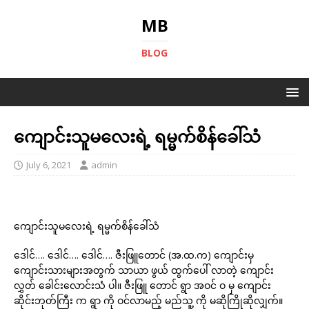
MB
BLOG
ကျောင်းသူမလေးရဲ့ ရမ္မက်စိန်ခေါ်သံ
July 6, 2021
admin
ကျောင်းသူမလေးရဲ့ ရမ္မက်စိန်ခေါ်သံ
ဒေါင်…. ဒေါင်…. ဒေါင်…. ဇီးဖြူတောင် (အ.ထ.က) ကျောင်းမှ
ကျောင်းသားများအတွက် သာယာ ဖွယ် ထွက်ပေါ် လာတဲ့ ကျောင်း
လွှတ် ခေါင်းလောင်းသံ ပါ။ ဇီးဖြူ တောင် ရွာ အဝင် ဝ မှ ကျောင်း
ဆိုင်းဘုတ်ကြီး က ရွာ ကို ဝင်လာမည့် မည်သူ့ ကို မဆိုကြိုဆိုလျှက်။