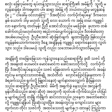
စလုံး ခြေလှမ်းတွေ ရပ်တန့်သွားသည်။ ဆရာကြီး၏ အမိန့်ကို သူတို့ မ
လွန်ဆန်ရဲ။ ဒါကဓမ္မတာ ပါ။ ဆရာ့ အမိန့် ကို ဘယ်တပည့်မှ မလွန်ဆန်
ဝံ့။ ွ “” ငါခေါ်မှ ဝင်လာခဲ့ကြ” ” ဒိအတိုင်းပဲ လက်ပိုက်ရပ်နေ” ဒိကလေး
နှစ် ယောက် ဒါမှ မဟုတ် သူတို့ လေး ယောက် က အမြဲ တမ်း ကျူရှင်
လာ နောက်ကျ တတ်မှန်း ဦညီ အောင်သိသည်။ မပြောခဲ့။ ခုဟာက တစ်
ခေါက်တည်းမဟုတ်တော့ ။စည်းကမ်းပျက်လွန်းသည်။ ဒိတစ်ခါတော့
အပစ်ပေးမည်ဟု ဦးညီအောင် ဆုံးဖြတ်ချက် ချထားပြီးပြီး ဖြစ်သည်။
ကျန်နှစ်ယောက်ကတော့ ဒိနေ့ အချိန်မှန် ကျူရှင် ရောက်နေတော့ လွှတ်
သွား သည်။ ဒါပေမယ့် သူတို့ လည်း သဘောပေါက်သွားလိမ့်မည်။
အချိန်တို့ တဖြေးဖြေးသာ ကုန်သွားနေသည်။ဆရာကြီး ခုထိ သဇင် တို့
ကို အခန်းထဲ ပေးမဝင်။ မောင်မောင်က ခေါင်းလေးငိုက်လို့ လက်ပိုက်
ပြီး ဒိအတိုင်းရပ်နေသည်။ သဇင် ခြေထောက် ညောင်းတာထက် အခန်း
တွင်းမှ ကျောင်းသားတစ်ချို့ အသံတိတ် လှောင်ပြောင်ပြနေတာက ပို
ခံရခက်သည်။ ရှက်လို့ ဖြူဝင်းနေတဲ့ မျက်နာတလျှောက် နီးမြန်းလာ
သည်။ ဆရာကြီး ဦးညီအောင် မိမိကို အရှက်ခွဲ နေသည်။ အလွန်ကို
မုန်းတီးမိသည်။ ဆရာ ဆိုတဲ့ အတွေးကို ထုတ်ပစ် လိုက်မိသည်။ ပါးပြင်
မှ မျက်ရည်တို့ တဖြို က်ဖြိုက် ဆင်းလာသည်။ ညနေက အတော်စောင်း
လို့ ကျူရှင်ချိန်ပင် ပြီးဆုံးသွားပြီး။ အခန်းတွင်းမှ ကျောင်းသား များ
ထွက်လာ တိုင်း သဇင်ကို အထင်သေးတဲ့ မျက်နှှာ ထားနှင့် ကြည့်ကာ