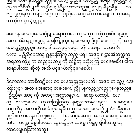
င့္ အညီစိတ္တို႔ကို အႏိုင္ႏိုင္ထိန္းထားသည္။ ၅း၂၅..မိနစ္အခ်ိန္……. သ
ဇင္ ႐ုတ္တရက္ ထရပ္ လိုက္သည္။ ဦးညီေအာင္ ဆီ ဘာမေျပာ ညာမေျ
ပာ တိုးကပ္ လိုက္သည္။
ခဏေန ေမာင္ေမာင္တို႔ ေရာက္လာေတာ့ မည္။ တစ္ခ်က္မဲ့ၿပဳံး ႏွင့္
အတူ.. မိမိ ရင္သားႏွင့္ အေတြ႕ထူး ရ ေအာင္ ဦးညီေအာင္ ကို ေျ
ပးဖက္ပစ္လိုက္သည္။ သဇင္ ဒါဘာလုပ္ လုပ္… အို …ဆရာ …. သမ ီး
ေလ…. ဦညီေအာင္ ႐ုန္းထြက္ သည္ မရ။ သဇင္ ရင္သားအိညက္ညက္
အရသာ တို႔ က လည္း သူ႔ ကို လိင္စိတ္ ႏိုးႂကြ ေနေစၿပီး။ ငါက
ဆရာပါလား ဆိုတဲ့ အသိ ပင္ေပ်ာက္ခ်င္ေနၿပီး။
ဒိကေလးမ ဘာစိတ္႐ိူင္း ဝင္ ေနသည္လည္းမသိ။ သဇင္ က သူ႔ အေ
တြးႏွင့္ အတူ အေဆာင္ တံခါးေပါက္ကို ၾကည့္ၾကည့္ေနသည္။
ဦးညီေအာင္ ကို အတင္းဖက္ထားရင္း…. ဆရာ လႊတ္ပါ… လႊ
တ္….လႊတ္ေလ.. ဟု တတြတ္တြတ္ ျမည္းတမ္းရင္း … ေမာင္ေ
မာင္ တို႔ အလာကို ေမ်ာ္ေနမိသည္။ ေမာင္ေမာင္တို႔ ဒီအခ်ိန္လာသ
င့္ၿပီး။ လာေနၿပီး ျဖစ္မယ္….ီ ေမာင္ေမာင္ ! ေဟ့ ေမာင္ ေမာင္
ဗ်ာ! … မနက္က ခ်စ္ရပါေသာ သူငယ္ခ်င္း သဇင္မွ က်ဴရွင္ ရွိပါသည္ ဟု
လာေျပာသြားသည္။