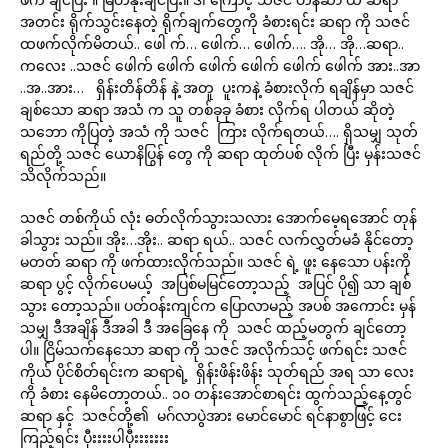
အတင်း ရိုက်သွင်းနေတဲ့ ရိုက်ချက်တွေကို ခံစားရင်း ဆရာ ကို သဇင်
ထဖက်လိုက်မိတယ်.. ဖေါ က်… ဖေါက်… ဖေါက်…. အို… အို…ဆရာ..
ကလေး ..သဇင် ဖေါက် ဖေါက် ဖေါက် ဖေါက် ဖေါက် ဖေါက် အား..အာ
..အ..အား… ရှိန်းတိန်တိန် နဲ့ အတူ ပူးကနဲ့ ခံစားလိုက် ရချိန်မှာ သဇင်
ချစ်သော ဆရာ အသံ က သူ တစ်ခုခု ခံစား လိုက်ရ ပါတယ် ဆိုတဲ့
သဘော ကိုပြတဲ့ အသံ ကို သဇင် ကြား လိုက်ရတယ်…. ရှိသမျှ သုတ်
ရည်တို့ သဇင် ယောနိပြွန် တွေ ကို ဆရာ ထုတ်ပစ် လိုက် ပြီး မှန်းသဇင်
သိလိုက်သည်။
သဇင် တစ်ကိုယ် လုံး ဓတ်လိုက်သွားသလား အောက်မေ့ရအောင် တုန်
ခါသွား သည်။ အိုး…အိုး.. ဆရာ ရယ်.. သဇင် လက်လွှတ်မခံ နိုင်တော့
မတတ် ဆရာ ကို ဖက်ထားလိုက်သည်။ သဇင် ရဲ့ ဖူး နေသော ပန်းကို
ဆရာ ပွင့် လိုက်ပေမယ့် အပြစ်မမြင်တော့သည့် အပြင် ပို၍ သာ ချစ်
သွား တော့သည်။ ပတ်ဝန်းကျင်က ပြောလာမည့် အပစ် အကောင်း မှန်
သမျှ ဒီအချိန် ဒီအခါ ဒီ အခြေနေ ကို သဇင် ထည့်မတွက် ချင်တော့
ပါ။ ငြိမ်သက်နေသော ဆရာ ကို သဇင် အလိုက်သင့် ဖက်ရင်း သဇင်
ကိုယ် ပိုင်စိတ်ရင်းက ဆရာရဲ့ ရှိန်းဖိန်းဖိန်း သုတ်ရည် အရ သာ လေး
ကို ခံစား နေမိတော့တယ်.. ၁၀ တန်းအောင်စာရင်း ထွက်သည့်နေ့တွင်
ဆရာ နှင့် သဇင်တို့၏ မဂ်လာပွဲအား မောင်မောင် ရင်နာစွာဖြင့် ငေး
ကြည့်ရင်း ပှီးးးးပါပှီးးးးးးး