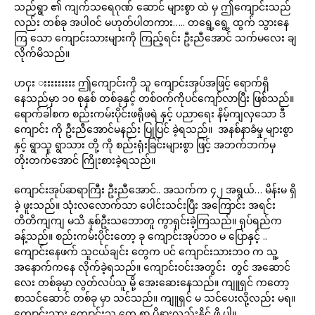
သည်ရွာ ၏ ကျက်သရေဂုဏ် ဆောင် များစွာ ထဲ မှ ဤကျောင်းသည်
လည်း တစ်ခု အပါဝင် မဟုတ်ပါတကား….. တရွေ့ရွေ့ ထွက် သွားနေ
ကြ သော ကျောင်းသားများကို ကြည့်ရင်း ဦးညီအောင် သက်မလေး ချ
လိုက်မိသည်။
ဟငှး းးးးးးးးး ဤကျောင်းကို သူ ကျောင်းအုပ်အဖြင့် ရောက်ရှိ
နေသည်မှာ ၁၀ စုနှစ် တစ်ခုနှင့် တစ်ဝက်ကိုပင်ကျော်လာပြီး ဖြစ်သည်။
ရောက်ခါစက စည်းကမ်းပိုင်းဖရိုဖရဲ နှင့် ပညာရေး နိမ့်ကျလှသော ဒီ
ကျောင်း ကို ဦးညီအောင်မနည်း ပြုပြင် ခဲ့ရသည်။ အနစ်နာခံမှု များစွာ
နှင့် ရွာသူ ရွာသား တို့ ကို စည်းရုံးခြင်းများစွာ ဖြင့် အဘက်ဘက်မှ
တိုးတက်အောင် ကြိုးစားခဲ့ရသည်။
ကျောင်းအုပ်ဆရာကြီး ဦးညီအောင်.. အသက်က ၄၂ အရွယ်… မိန်းမ ရှိ
ခဲ့ ဖူးသည်။ သုံးလလောက်သာ ပေါင်းသင်းပြီး အကြောင်း အရင်း
တိတိကျကျ မသိ နှစ်ဦးသဘောတူ ကွာရှင်းခဲ့ကြသည်။ ရုပ်ရည်က
ခန့်သည်။ စည်းကမ်းပိုင်းတော့ ခု ကျောင်းအုပ်ဘဝ မ ပြောနှင့် ..
ကျောင်းနေဖက် သူငယ်ချင်း တွေက ပင် ကျောင်းသားဘဝ က သူ့
အနောက်ကနေ လိုက်ခဲ့ရသည်။ ကျောင်းဝင်းအတွင်း တွင် အဆောင်
လေး တစ်ခုမှာ လွတ်လပ်သူ မို့ အေးဆေးနေသည်။ ကျူရှင် ကတော့
စာသင်ဆောင် တစ်ခု မှာ သင်သည်။ ကျူရှင် မ သင်ပေးလို့လည်း မရ။
ကျောင်းသား ကျောင်းသူ တွေ စာ ပိုနားလည်းနိုင် ဖို့ ပါ။