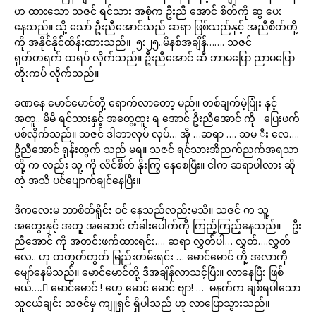
ဟ ထားသော သဇင် ရင်သား အစုံက ဦးညီ အောင် စိတ်ကို ဆွ ပေး
နေသည်။ သို့ သော် ဦးညီအောင်သည် ဆရာ ဖြစ်သည်နှင့် အညီစိတ်တို့
ကို အနိုင်နိုင်ထိန်းထားသည်။ ၅း၂၅..မိနစ်အချိန်……. သဇင်
ရုတ်တရက် ထရပ် လိုက်သည်။ ဦးညီအောင် ဆီ ဘာမပြော ညာမပြော
တိုးကပ် လိုက်သည်။
ခဏနေ မောင်မောင်တို့ ရောက်လာတော့ မည်။ တစ်ချက်မဲ့ပြုံး နှင့်
အတူ.. မိမိ ရင်သားနှင့် အတွေ့ထူး ရ အောင် ဦးညီအောင် ကို ပြေးဖက်
ပစ်လိုက်သည်။ သဇင် ဒါဘာလုပ် လုပ်… အို …ဆရာ …. သမ ီး လေ….
ဦညီအောင် ရုန်းထွက် သည် မရ။ သဇင် ရင်သားအိညက်ညက်အရသာ
တို့ က လည်း သူ့ ကို လိင်စိတ် နိုးကြွ နေစေပြီး။ ငါက ဆရာပါလား ဆို
တဲ့ အသိ ပင်ပျောက်ချင်နေပြီး။
ဒိကလေးမ ဘာစိတ်ရိူင်း ဝင် နေသည်လည်းမသိ။ သဇင် က သူ့
အတွေးနှင့် အတူ အဆောင် တံခါးပေါက်ကို ကြည့်ကြည့်နေသည်။ ဦး
ညီအောင် ကို အတင်းဖက်ထားရင်း…. ဆရာ လွှတ်ပါ… လွှတ်….လွှတ်
လေ.. ဟု တတွတ်တွတ် မြည်းတမ်းရင်း … မောင်မောင် တို့ အလာကို
မျော်နေမိသည်။ မောင်မောင်တို့ ဒီအချိန်လာသင့်ပြီး။ လာနေပြီး ဖြစ်
မယ်….ီ မောင်မောင် ! ဟေ့ မောင် မောင် ဗျာ! … မနက်က ချစ်ရပါသော
သူငယ်ချင်း သဇင်မှ ကျူရှင် ရှိပါသည် ဟု လာပြောသွားသည်။