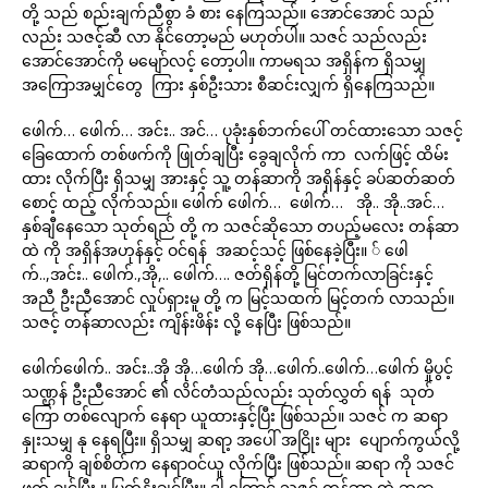
တို့ သည် စည်းချက်ညီစွာ ခံ စား နေကြသည်။ အောင်အောင် သည်
လည်း သဇင့်ဆီ လာ နိုင်တော့မည် မဟုတ်ပါ။ သဇင် သည်လည်း
အောင်အောင်ကို မမျော်လင့် တော့ပါ။ ကာမရသ အရှိန်က ရှိသမျှ
အကြောအမျှင်တွေ ကြား နှစ်ဦးသား စီဆင်းလျှက် ရှိနေကြသည်။
ဖေါက်… ဖေါက်… အင်း.. အင်… ပုခုံးနှစ်ဘက်ပေါ် တင်ထားသော သဇင့်
ခြေထောက် တစ်ဖက်ကို ဖြုတ်ချပြီး ခွေချလိုက် ကာ လက်ဖြင့် ထိမ်း
ထား လိုက်ပြီး ရှိသမျှ အားနှင့် သူ့ တန်ဆာကို အရှိန်နှင့် ခပ်ဆတ်ဆတ်
စောင့် ထည့် လိုက်သည်။ ဖေါက် ဖေါက်… ဖေါက်… အို.. အို..အင်…
နှစ်ချီနေသော သုတ်ရည် တို့ က သဇင်ဆိုသော တပည့်မလေး တန်ဆာ
ထဲ ကို အရှိန်အဟုန်နှင့် ဝင်ရန် အဆင့်သင့် ဖြစ်နေခဲ့ပြီး။ ် ဖေါ
က်..,အင်း.. ဖေါက်.,အို,.. ဖေါက်…. ဇတ်ရှိန်တို့ မြင်တက်လာခြင်းနှင့်
အညီ ဦးညီအောင် လှုပ်ရှားမူ တို့ က မြင့်သထက် မြင့်တက် လာသည်။
သဇင့် တန်ဆာလည်း ကျိန်းဖိန်း လို့ နေပြီး ဖြစ်သည်။
ဖေါက်ဖေါက်.. အင်း..အို အို…ဖေါက် အို…ဖေါက်..ဖေါက်…ဖေါက် မှိုပွင့်
သဏ္ဌန် ဦးညီအောင် ၏ လိင်တံသည်လည်း သုတ်လွှတ် ရန် သုတ်
ကြော တစ်လျောက် နေရာ ယူထားနှင့်ပြီး ဖြစ်သည်။ သဇင် က ဆရာ
နှုးသမျှ နု နေရပြီး။ ရှိသမျှ ဆရာ့ အပေါ် အငြိုး များ ပျောက်ကွယ်လို့
ဆရာကို ချစ်စိတ်က နေရာဝင်ယူ လိုက်ပြီး ဖြစ်သည်။ ဆရာ ကို သဇင်
ဖက် ချင်ပြီး ။ မြတ်နိုးချင်ပြီး။ ဒါ ကြောင့် သဇင် တန်ဆာ ထဲ ဆရာ