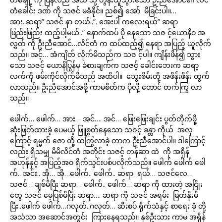
တံခေါင်း ဒဏ် ကို သဇင် မခံနိုင်။ ညစ်၍ အော် မိခြင်းပါ။…
အား..ဆရာ” သဇင် နာ တယ်..”. အေးပါ ကလေးရယ်” ဆရာ
ဖြည်းဖြည်း ထည့်ပါ့မယ်..” နောက်ထပ် ပို နေသော သဇ င့်ယောနိဝ အ
လွှတ် ကို ဦးညီအောင်…လိင်တံ က ထပ်ထည့်၍ နေရာ အပြည့် ယူလိုက်
သည်။ အင့်… အံကျိတ် လိုက်မိသည်က သဇ င့်ပါ။ ကျိန်းဖိန်၍ သွား
သော သဇင့် ယောနိပြွန်မှ ခံစားချက်က သဇင့် ခေါင်းဘေးက ဆရာ့
လက်ကို ဖမ်းကိုင်လိုက်မိသည် အထိပါ။ သွေးစိမ်းတို့ အဖိန်းဖိန်း ထွက်
လာသည်။ ဦးညီအောင်အဖို့ ကာမစိတ်က ပိုလို့ တောင် တက်ကြွ လာ
သည်။
ဖေါက်… ဖေါက်… အား… အင်…. အင်… ဖြေးဖြေးချင်း ပွတ်တိုက်ဖို့
ဆုံးဖြတ်ထားခဲ့ ပေမယ့် ဖြူစွတ်နေသော သဇင့် ခန္တာ ကိုယ် အလှ
ကြောင့် ရမ္မက် ဇော တို့ ထကြွလာခဲ့ တာက ဦးညီအောင်ပါ။ ဒါကြောင့်
လည်း ရှိသမျှ မိမိလိင်တံ အတိုင်း သဇင့် တန်ဆာ ထဲ ကို အရှိန်
အဟုန်နှင့် အပြည့်အဝ ရိုက်သွင်းပစ်ပလိုက်သည်။ ဖေါက် ဖေါက် ဖေါ
က်.. အင်း.. အို… အို…ဖေါက်.. ဖေါက်.. ဆရာ ရယ်… သဇင်လေ…
သဇင်… ချစ်မိပြီး ဆရာ… ဖေါက်.. ဖေါက်… ဆရာ ကို ထားတဲ့ အငြိုး
တွေ သဇင် မေ့ပြစ်မိပြီး ဆရာ…. ဆရာ ကို သဇင် အရမ်း မြတ်နိုးမိ
ပြီး..ဖေါက် ဖေါက်…ဂလုတ်..ဂလုတ်… ဆီးစပ် ရိုက်သံနှင့် စာရေး ခုံ တို့
အသံသာ အဆောင်အတွင်း ကြားနေရသည်။ နှစ်ဦးသား ကာမ အရှိန်