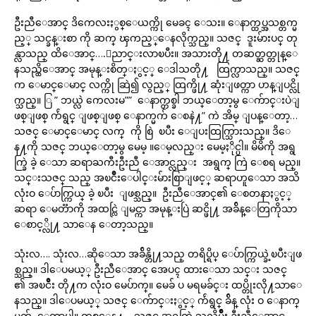
ဦးညီေအာင္ ဒိကေလးႏွစ္ေယက္ကို မေခၚ ေသး။ ေနာက္ထပ္အသစ္တက္မ
ည့္ သင္ခန္းစာ ကို ဆက္ ၾကည့္ေနလိုက္သည္။ သဇင္ ဒူးမ်ားပင္ တု
န္လာသည္ ထိေအာင္….ေညာင္းလာၿပီး။ အသားတို႔ တဆတ္ဆတ္တုန္ေ
နသည္ထိေအာင္ အမုန္းစိတ္ႏွင့္ ေဒါသတို႔ ထြက္လာသည္။ သဇင္
က ေမာင္ေမာင္ လက္ကို ဆြဲ၍ လွည့္ ထြက္ဖို႔ ဆုံးျဖတ္ကာ ဟန္ျပင္လို
က္သည္။ ြ ” ဘယ္လဲ ကေလးမ”” ေနာက္တစ္ခါ ဘယ္ေတာ့မွ ေက်ာင္းပဲျ
ဖစ္ျဖစ္ က်ဴရွင္ ျဖစ္ျဖစ္ ေနာက္မက် ေစနဲ႔” ကဲ အိမ္ ျပန္ေတာ့…
သဇင္ ေမာင္ေမာင္ လက္ ကို စြဲ ၿပီး ေျပးထြက္သြားသည္။ ဒိေ
န႔ကို သဇင္ ဘယ္ေတာ့မွ မေမ့ ။ေမ့လည္း မေမ့ႏိုင္ပါ။ မိမိကို အရွ
က္ခြဲ ခဲ့ ေသာ ဆရာႀကီးဦးညီ ေအာင္လည္း အရွက္ ကြဲ ေစရ မည္။
သင္းသဇင္ သည္ အၿငိဳးေပါင္းမ်ားစြာျဖင့္ ဆရာဟူေသာ အသိ
လုံးဝ ေပ်ာက္ကြယ္ ခဲ့ ၿပီး ျဖစ္သည္။ ဦးညီေအာင္၏ ေစတနာႏွင့္
ဆရာ ေမတၱာကို အထင္လြဲ ျမင္ကာ အမုန္းပြဲ ဆင္ဖို႔ အခ်ိန္ေတြကိုသာ
ေစာင့္လို႔ သာေန ေတာ့သည္။
သုံးလ…. သုံးလ…ဆိုေသာ အခ်ိန္တို႔သည္ တရိပ္ရိပ္ ေပ်ာက္ကြယ္ခဲ့ၿပီးျဖ
စ္သည္။ ဒါေပမယ့္ ဦးညီေအာင္ အေပၚ ထားေသာ သင္း သဇင္
၏ အၿငိဳး တို႔က လုံးဝ မေပ်ာက္။ မေခ် ပ မရမခ်င္း ထပ္တိုးလို႔သာေ
နသည္။ ဒါေပမယ့္ သဇင္ ေက်ာင္းႏွင့္ က်ဴရွင္ ခ်ိန္ လုံး ဝ ေနာက္
မက် ေတာ့ပါ။ တစ္ေန႔… သဇင္ အရွက္ကြဲ သလိုမ်ိဳး ဦးညီေအာင္