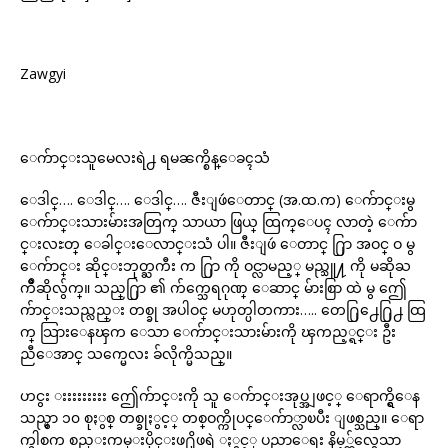
Zawgyi
ေက်ာင္းသူမေလးရဲ႕ ရမၼက္စိန္ေခၚသံ
ေဒါင္…. ေဒါင္…. ေဒါင္…. ဇီးျဖဴေတာင္ (အ.ထ.က) ေက်ာင္းမွ
ေက်ာင္းသားမ်ားအတြက္ သာယာ ဖြယ္ ထြက္ေပၚ လာတဲ့ ေက်ာ
င္းလႊတ္ ေခါင္းေလာင္းသံ ပါ။ ဇီးျဖဴ ေတာင္ ႐ြာ အဝင္ ဝ မွ
ေက်ာင္း ဆိုင္းဘုတ္ႀကီး က ႐ြာ ကို ဝင္လာမည့္ မည္သူ႔ ကို မဆိုႀ
ကိဳဆိုလွ်က္။ သည္႐ြာ ၏ က်က္သေရဂုဏ္ ေဆာင္ မ်ားစြာ ထဲ မွ ဤေ
က်ာင္းသည္လည္း တစ္ခု အပါဝင္ မဟုတ္ပါတကား….. တေ႐ြ႕ေ႐ြ႕ ထြ
က္ သြားေနၾက ေသာ ေက်ာင္းသားမ်ားကို ၾကည့္ရင္း ဦး
ညီေအာင္ သက္မေလး ခ်လိုက္မိသည္။
ဟငွး းးးးးးးးး ဤေက်ာင္းကို သူ ေက်ာင္းအုပ္အျဖင့္ ေရာက္ရွိေန
သည္မွာ ၁၀ စုႏွစ္ တစ္ခုႏွင့္ တစ္ဝက္ကိုပင္ေက်ာ္လာၿပီး ျဖစ္သည္။ ေရာ
က္ခါစက စည္းကမ္းပိုင္းဖ႐ိုဖရဲ ႏွင့္ ပညာေရး နိမ့္က်လွေသာ