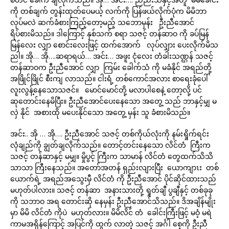
ကို တစ်ချက် တွန်းထုတ်ပေမယ့် လက်ကို ပြန်ဖယ်လိုက်ပုံက မိမိဘာ
လုပ်မလဲ ဆက်ခံစားကြည့်တော့မည့် သဘောမှန်း ဦးညီအောင်
ရိပ်စားမိသည်။ ဒါကြောင့် နှစ်သက် စရာ သဇင့် တန်ဆာဝ ကို ခပ်မြန်
မြန်လေး လျှာ စောင်းလေးဖြင့် ထက်အောက် လုပ်လျှား ပေးလိုက်မိသ
ညါ။ အို… အို….ဆရာရယ်… အင်း… အဖူး ငုံလေး တံခါးသဏ္ဌန် သဇင့်
တန်ဆာဝက ဦးညီအောင် လျှာ ကြမ်း ခေါက်သံ ကို မခံနိုင် အရည်တို့
အဖြိုင်ဖြိုင် စီးကျ လာသည်။ ငါးရံ့ တစ်ကောင်အလား စာရေးခုံပေါ်
လူးလွန့်နေသောသဇင်။ မောင်မောင်တို့ မလာပါစေနဲ့ တော့လို့ ပင်
ဆုတောင်းနေမိပြီး။ ဦးညီအောင်ပေးနေသော အတွေ့ သည် ဘာနှင့်မျှ မ
လှဲ နိုင် အစားထို မပေးနိုင်သော အတွေ့ မှန်း သူ ခံစားမိသည်။
အင်း.. အို … အို…. ဦးညီအောင် သဇင့် တစ်ကိုယ်လုံးကို နမ်းရှိုက်ရင်း
လုံချည်ကို ချွတ်ချလိုက်သည်။ တောင့်တင်းနေသော လိင်တံ ကြီးက
သဇင့် တန်ဆာနှင့် မမျှ။ မှိုပွင့် ကြီးက သာမာန် လိင်တံ တွေထက်သိသိ
သာသာ ကြီးနေသည်။ အတော်အတန် ရှည်းလျားပြီး ယောကျာၤး တစ်
ယောက်ရဲ့ အရည်အသွေးမှီ လိင်တံ ကို ဦးညီအောင် ပိုင်ဆိုင်ထားသည်
မဟုတ်ပါလား။ သဇင့် တန်ဆာ အနားသားတို့ ရှုတ်ချီ ပွချီနှင့် တစ်ခုခု
ကို သဘာဝ အရ တောင်းဆို နေမှန်း ဦးညီအောင်သိသည်။ ဒိအချိန်မျိုး
မှာ မိမိ လိင်တံ ကိုပဲ မဟုတ်လား။ မိမိလိင်ံ တံ ခေါင်းကြီးဖြင့် မဝံ့ မရဲ
ကာမအရှိန်ကြောင့် အပြင်ကို ထွက် လာတဲ့ သဇင့် အင်္ဂါ စေ့ကို ဦးညီ