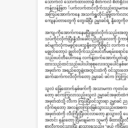
သောက်လဲ သောက်ထားတာမို့ စိတ်ကလဲ စိတ်ရိုင်းဝ
ကန့်လန့်ဖြတ ်ပက်လက်တင်လိုက်သည်။သူမကတော့ 
အကြပ်အောက်ကနေ အသက်ရှူတိုင်းမို့မို့တက်လ
ကျေနပ်တာတွေကို တွေးမိပြီး ဥမ္မာခင်ရဲ့ နို့တွေက
အကျႋကိုအောက်ကနေမပြီးချွတ်လိုက်သည်။အတွင်း
သပ်ကိုင်လိုက်ပြီးနို့သီးခေါင်းညိုညိုလေးကို င
ခင်မျက်လုံကမဖွင့်ပေ။သူနို့တွေကိုစို့ရင်း လက်က
မချွတ်တော့ပဲ ချွတ်လိုက်သည်။ပင်တီမရမ်းရောင
သည်။ပင်တီပေါ်ကနေ လက်နဲ့ထက်အောက်ပွတ်ဆွဲချ
ထားသည်ထင်သည်။ပါးပါးစုစုလေး။သူပေါင်နှစ်ဖက
အဖုတ်က အရည်တွေနဲ့။အတွင်းထဲကို ဝင်သွားတော့
ဆက်ဆက်ကလိလိုက်တော့ ဥမ္မာခင် ဖင်က ကြွကြွ
သူလဲ ခြေထောက်နှစ်ဖက်ကို အသာမကာ ကုတင်ပေါ်ထေ
တော့ ဖင်ကကြွလာသည်။သူလဲ ဥမ္မာခင်အဖုတ်ထဲကို ထည
အဖုတ်ထဲသို့ လီးက ကြပ်ပြီးဝင်သွားရာ ဥမ္မာခင် ညည်း
လိုက်ရတော့ အလန့်တကြားဖြစ်သွားသည်။အစက သူမ မ
အဖုတ်ထဲကို လီးကြီးပြီးဝင်လာတော့ နာသွားလို့ ယောင
အတင်း ရုန်းတော့ ငြိမ်းချမ်းက သူမကို ဖိထားပြီး
စွာလီးကဝင်သွားပြီး နာသွားရသည်။ ”ဖယ် ကိုငြိမ်းချ