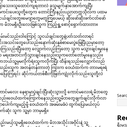
ကြာသေး။သူထောင်ကျရတာလဲ ခုသူမျက်နှာအောက်ကျပြီး
ဲမကင်းပေ။သူတို့တွေက တောင်ကြီးနည်းပညာတက္ကသိုလ်က ပထမ
ယ်ချင်းတွေ။မေဂျာတွေမတူကြပေမယ့် ဆိုးဖော်ဆိုးဖက်ငတ်ဖော်
မိဘမရှိ။ဦးလေးဖြစ်သူက ကြည့်ရှူ့စောင့်ရှောက်ထားတာ။
ရမ်းမင်သည်။ဒါကြောင့် သူငယ်ချင်းတွေနဲ့ပတ်သတ်လာရင်
းအသင်းတွေပေါသည်။နောက်ဆုံးနှစ်စာမေးပွဲဖြေပြီးညမှာတော့
စားကြသည်။ပြီးတော့ လျှောက်လည်ကြတော့ သူက မသွားချင်။မူးနေ
ထက်က မရ။အတင်းကိုသွားချင်နေသည်။သူကတော်တော်မူးနေသည်။
က်ကဘယ်သူ့မှမလိုက်ရဲ။သူကလိုက်ပြီး ထိန်းရသည်။လျှောက်လည်
တက်ကြသည်။သူက အတန်တန်တားတဲ့ ကြားက ဝေယံထက်က တားမရ။ရဲ
ြေးကြရင်း ဆိုင်ကယ်တစ်စီးကိုဖြတ်ကျုံးလိုက်သည်။သူတို့လဲ
င်မလေး နေရာမှာပွဲချင်းပြီးဆုံးသွားလို့ ကောင်မလေးရဲ့မိဘတွေ
Sear
ြောသည်။ဝေယံထက်ကြောက်နေသည်။သူ့မိဘတွေချက်ချင်းလိုက်လာ
ျာပေါက်ကျမည့်မို့ ဝေယံထက် အဖမ်းမခံပဲ ထွက်ပြေးမယ်လုပ်
ံး သူက သူ့မှာ ဘာမှမရှိ။
Re
်းမယ့်သူမရှိ။ဝေယံထက်က မိဘအသိုင်းအဝိုင်းနဲ့ သူ့
ရိုးမ