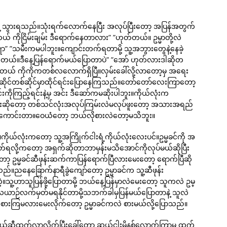
စနဲ့ သွားရသည်။သုံးရက်လောက်နေပြီး အလုပ်ပြီးတော့ အပြန်အတွက်
ဟယ် ကိုငြိမ်းချမ်း ဒီရောက်နေတာလား” ”ဟုတ်တယ်။ ဥမ္မာတို့လဲ
မီးကမပါဘူး။ကျောင်းတက်ရတာမို့ သူ့အဘွားတွေနဲ့နေခဲ့
သွားတယ်။ဒီနေ့ပြန်ရောက်မယ်ပြောတာပဲ” ”အော် ဟုတ်လားဒါဆိုတ
 ကိုကိုကတစ်လလောက်ရှိပြီ။လှမ်းခေါ်လို့လာတော့မှ အရေး
ာက် ဆိုင်တစ်ဆိုင်မှာထိုင်ရင်းပြောနေကြသည်။တော်တော်လေးကြာတော့
င်းကိုကြည့်ရင်းနဲ့မှ အင်း ဒီဆော်ကမဆိုးပါဘူး။ကိုယ်လုံးက
ီးဆိုတော့ တစ်သင်လုံးအလုပ်ကြမ်းလဲမလုပ်ဖူးတော့ အသားအရည်
ာင်းတာ။ဝေယံတော့ ဘယ်လိုစားလဲတော့မသိဘူး။
ိုယ်လုံးကတော့ သူ့အကြိုက်ငါးရံ့ကိုယ်လုံးလေးပင်။ဥမ္မခင်ကို အ
ုတ်ရလို့ကတော့ အရှက်ဆိုတာဘာမှန်းမသိအောင်ကိုလုပ်မယ်ဆိုပြီး
ော့ ဥမ္မခင်ဆီဖုန်းဆက်ကာပြန်ရောက်ပြီလားမေးတော့ ရောက်ပြီဆို
။ညနေခြောက်နာရီခွဲကျော်တော့ ဥမ္မာခင်က သူ့ဆီဖုန်း
ဟာသူပြန်ဖို့ပြောတာမို့ ဘယ်နေ့ပြန်မှာလဲမေးတော့ သူကလဲ ဥမ္
ယာဉ်လက်မှတ်မရနိုင်တာမို့သဘက်ခါမှပြန်မယ်ပြောတာနဲ့ သူလဲ
ားကြမလားမေးလိုက်တော့ ဥမ္မာခင်ကလဲ စားမယ်လို့ပြောသည်။
ယ်ဆီထွက်လာလိုက်ပြီးခေါ်တော့ ဆယ့်ငါးမိနစ်လောက်ကြာမှ ထွက်