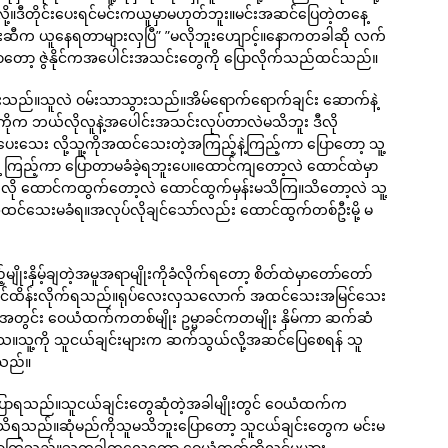
းလို့။ဒီတိုင်းပေးရင်မင်းကယူမှာမဟုတ်ဘူး။မင်းအဆင်ပြေတဲ့တနေ့
င်းဆီက ယူနေရတာများလှပြီ” ”မလိုဘူးဟျောင့်။နောကတခါဆို လက်
ာတော့ ဇွဲနိုင်ကအပေါင်းအသင်းတွေကို ပြောလိုက်သည်ထင်သည်။
ိုပေးသည်။သူလဲ ဝမ်းသာသွားသည်။အိမ်ရောက်ရောက်ချင်း ဆောက်နဲ့
း ကိုကိုက ဘယ်လိုလူနဲ့အပေါင်းအသင်းလုပ်တာလဲမသိဘူး ဒီလို
ေးသေး လို့သူ့ကိုအထင်သေးတဲ့အကြည့်နဲ့ကြည့်ကာ ပြောတော့ သူ့
့ ကြည့်ကာ ပြောတာမခံခဲ့ရဘူးပေ။ထောင်ကျတော့လဲ ထောင်ထဲမှာ
းရသလို ထောင်ကထွက်တော့လဲ ထောင်ထွက်မှန်းမသိကြ။သိတော့လဲ သူ့
် အထင်သေးမခံရ။အလုပ်လိုချင်သော်လည်း ထောင်ထွက်တစ်ဦးမို့ မ
ျိုးနှိမ့်ချတဲ့အမူအရာမျိုးကိုခံလိုက်ရတော့ စိတ်ထဲမှာတော်တော်
အောင်ထိန်းလိုက်ရသည်။ရုပ်လေးလှသလောက် အထင်သေးအမြင်သေး
စဉ်အတွင်း ဝေယံထက်ကတစ်မျိုး ဥမ္မာခင်ကတမျိုး နှိမ်ကာ ဆက်ဆံ
ူ့ကို သူငယ်ချင်းများက ဆက်သွယ်လို့အဆင်ပြေစေရန် သူ
းသည်။
ာရသည်။သူငယ်ချင်းတွေဆုံတဲ့အခါမျိုးတွင် ဝေယံထက်က
 သိရသည်။ဆုံမည်ကိုသူမသိဘူးပြောတော့ သူငယ်ချင်းတွေက မင်းမ
်ပြောကြသည်။သူတခါတလေတော့ ဝေယံထက်တို့လင်မယား