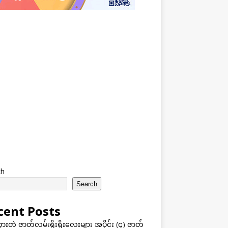
ch
Search
cent Posts
သွားတဲ့ ဇာတ်လမ်းရိုးရိုးလေးများ အပိုင်း (၄) ဇာတ်