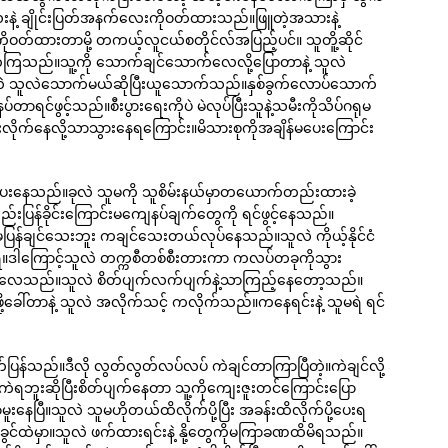
နဲ့ ချိုင်းပြတ်အနက်လေးကိုဝတ်ထားသည်။ဖြူတဲ့အသားနဲ့
ဝတ်ထားတာမို့ တကယ့်လူငယ်စတိုင်လ်အပြည့်ပင်။ သူတိူ့ဆိုင်
ုက်ကြသည်။သူ့ကို သောက်ချင်သောက်လေလို့ပြောတာနဲ့ သူလဲ
ဲ သူလဲသောက်မယ်ဆိုပြီးယူသောက်သည်။နှစ်ခွက်လောပ်သောက်
တာရင်ဖွင့်သည်။စီးပွားရေးကိုပဲ မဲလုပ်ပြီးသူနဲ့သမီးကိုသိပ်ဂရုမ
ိုက်နေလို့သာသွားနေရကြောင်း။မိသားစုကိုအချိန်မပေးကြောင်း
ေးနေသည်။ခုလဲ သူမကို သူစိမ်းနယ်မှာတယောက်တည်းထားခဲ့
်းပြန်ခိုင်းကြောင်းမကျေနပ်ချက်တွေကို ရင်ဖွင့်နေသည်။
မပြန်ချင်သေးဘူး ကချင်သေးတယ်လုပ်နေသည်။သူလဲ ကိုယ့်နိုင်ငံ
ရ။ဒါကြောင့်သူလဲ တက္ကစီတစ်စီးတားကာ ကလပ်တခုကိုသွား
ကနေလေသည်။သူလဲ စိတ်ပျက်လက်ပျက်နဲ့သာကြည့်နေတော့သည်။
ခေါ်တာနဲ့ သူလဲ အလိုက်သင့် ကလိုက်သည်။ကနေရင်းနဲ့ သူမရဲ ရင်
သည်။ဒီလို လွတ်လွတ်လပ်လပ် ကဲချင်တာကြာပြီတဲ့။ကဲချင်လို့
ကဲရဘူးဆိုပြီးစိတ်ပျက်နေတာ သူ့ကိုကျေးဇူးတင်ကြောင်းပြော
ြီ။သူလဲ သူမဟိုတယ်ထိလိုက်ပို့ပြီး အခန်းထိလိုက်ပို့ပေးရ
ခွင်ထဲမှာ။သူလဲ ဖက်ထားရင်းနဲ့ နို့တွေကိုမကြာခဏထိမိရသည်။