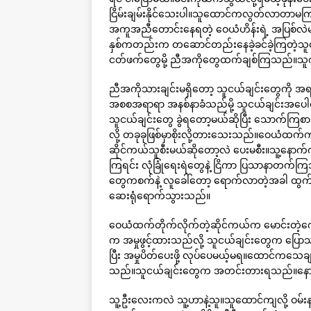
ငြိမ်းချမ်းနိုင်သေးပါ။သူထောင်ကလွတ်လာတာမ
အကူအညီတောင်းနေရတဲ့ ဝေယံဟိန်းရဲ့ အပြစ်လ
နှစ်ကတည်းက တဆောင်တည်းနေခဲ့ခင်ခဲ့ကြတဲ့သူင
ငတ်ဖက်တွေမို့ ညီအကိုတွေထက်ချစ်ကြသည်။သူက 
ညီအကိုသားချင်းမရှိတော့ သူငယ်ချင်းတွေကို အ
အစစအရာရာ အနစ်နာခံသည်မို့ သူငယ်ချင်းအပေါင်
သူငယ်ချင်းတွေ ခွဲရတော့မယ်ဆိုပြီး သောက်ကြ
လို့ တခုခုဖြစ်မှာစိုးလို့တားသေးသည်။ဝေယံ
ဆိုင်ကယ်သူစီးမယ်ဆိုတော့လဲ ပေးမစီး။သူ့နော
ကြရင်း လုံခြုံရေးရဲတွေနဲ့ ငြိကာ ပြသာနာ
တွေကစက်နဲ့ လူခေါ်တော့ ရောက်လာတဲ့အခါ ထွက်ပ
ဆေးရုံရောက်သွားသည်။
ဝေယံထက်တိုက်လိုက်တဲ့ဆိုင်ကယ်က မောင်းတဲ့ကော
က အမှုဖွင့်ထားသည်လို့ သူငယ်ချင်းတွေက ပ
ပြီး အမှုပိတ်ပေးဖို့ လုပ်ပေမယ့်မရ။ထောင်ကသေခ
သည်။သူငယ်ချင်းတွေက အတင်းတားရသည်။နောက်ဆု
သူ့ဦးလေးကလဲ သူ့ဟာနဲ့သူ။သူထောင်ကျလို့ ဝမ်းနည