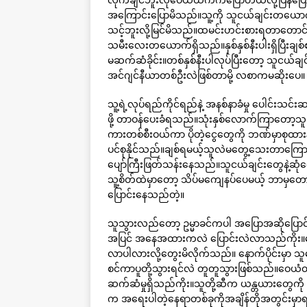
အကြောင်းပြောမိသည်။သူ့ကို သူငယ်ချင်းတယေ
သင့်ဘူးလို့မြင်မိသည်။ထမင်းဟင်းစားရတာတောင် ခွ
သမီးလေးတယောက်ရှိသည်။နှစ်နှစ်နီးပါးရှိပြီ
မဆက်ဆံခိုင်း။တစ်နှစ်နီးပါလုပ်ပြီးတော့ သူငယ်
အင်ဂျင်နီယာတစ်ဦးလဲဖြစ်တာမို့ လစာကမဆိုးပေ။
သူ့ရဲ့လုပ်ရည်ကိုင်ရည်နဲ့ အနစ်နာခံမှု ပေါင်း
ဖို့ တာဝန်ပေးခံရသည်။သုံးနှစ်လောက်ကြာတော့သူပြန
ကားတစ်စီးဝယ်ကာ ပိုတဲ့ငွေတွေကို ဘဏ်မှာစုထားနိ
ပင်စုနိုင်သည်။ချစ်ရမယ့်သူလဲမတွေ့သေးတာကြောင့်
ပျော်ကြီးဖြတ်သန်းနေသည်။သူငယ်ချင်းတွေနဲ့ဆုံ
သူ့စိတ်ထဲမှာတော့ သိပ်မကျေနပ်ပေမယ့် ဘာမှတော့မ
ပြောင်းနေသည်တဲ့။
သူသွားလည်တော့ ဥမ္မာခင်ကပါ အပြောအဆိုပြောင
အပြင် အနေအထားကလဲ ပြောင်းလဲလာသည်ကိုး။သြော
လာပါလားလို့တွေးမိလိုက်သည်။ နောက်ပိုင်းမှာ
စင်ကာပူတို့သွားရင်လဲ တူတူသွားဖြစ်သည်။ဝေယံထက
ဆက်ဆံမှုရှိသည်ကိုး။သူတို့ဆီက ယန္တယားတွေကို င
က အရေးပါတဲ့နေရာတစ်ခုကိုအချိန်တိုအတွင်းမှာရယူနိ