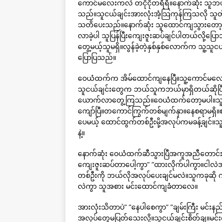
ကောင်မလေးကလဲ တငိုငိုတရီရီ။နောက်ဆုံး သူဘယ်သူ့
သည်။သူငယ်ချင်းအားလုံးအံ့သြကုန်ကြသလို သူတို
သတိပေးသည်။နောက်ဆုံး သူထောင်ကျသွားတော
လာခဲ့ပါ သူပြန်ပြီးကျေးဇူးဆပ်ချင်ပါတယ်လို
တွေ့မယ့်သူမရှိ။လွန်ခဲ့တဲ့နှစ်နှစ်လောက်က သူ့သ
ပြောပြသည်။
ဝေယံထက်က အိမ်ထောင်ကျနေပြီ။သူ့ကောင်မလေးနဲ့
သူငယ်ချင်းတွေက ဘယ်သူကဘယ်မှာရှိတယ်ဆိုပြီ
ယောက်လာတွေ့ကြသည်။ဝေယံထက်တော့မပါ။သူထော
ကျော်ပြီ။တကောင်ကြွက်တစ်မျက်နှာ။နေစရာမရှိ။စာ
ပေမယ့် ထောင်ထွက်တစ်ဦးမို့အလုပ်ကမခန့်ချင်။သူ့
နဲ့။
နောက်ဆုံး ဝေယံထက်ဆီသွားပြီအကူအညီတောင်းတော
ကျေးဇူးဆပ်တာပေါ့ကွာ” ”ထားလိုက်ပါကွာ။ငါလဲ
တစ်ဦးကို ဘယ်လိုအလုပ်ပေးချင်မလဲ။သူကခုဆို ကု
လဲကွာ သူအစား မင်းထောင်ကျခံတာလေ။
အားလုံးသိတာပဲ” ”နေပါစေကွာ” ”ချမ်းကြီး မင်း
အလုပ်တွေမပြတ်သေးလို့။သူငယ်ချင်းစိတ်ချ။မင်းကို