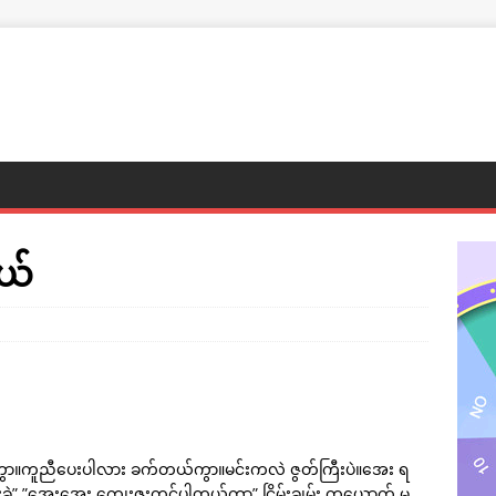
ယ်
ါကွာ။ကူညီပေးပါလား ခက်တယ်ကွာ။မင်းကလဲ ဇွတ်ကြီးပဲ။အေး ရ
ေးခဲ့” ”အေးအေး ကျေးဇူးတင်ပါတယ်ကွာ” ငြိမ်းချမ်း တယောက် မ