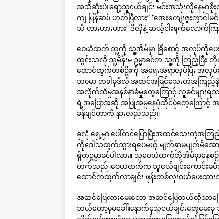
အသိဆုံးပဲ။ရော့သူငယ်ချင်း မင်းအသုံးလိုနေမှာစို
ကျ ပြန်ဆပ် ဟုတ်ပြီလား” ”အေးကျေးဇူးကွာငါမ
သီ ဟားဟားဟား” ဒီလိုနဲ့ ဆယ့်ငါးရက်လောက်ကြ
ဝေယံထက် သူ့ကို သူ့အိမ်မှာ ခြံစောင့် အလုပ်က
ထွင်းသလို သူ့မိန်းမ ဥမ္မာခင်က သူ့ကို ကြည့်ပြီ
ထောင်ထွက်တစ်ဦးကို အရေးအရာလုပ်ပြီး အလုပ်ပ
ဘဝမှာ တခါမှဒီလို အထင်အမြင်သေးတဲ့အကြည့်နဲ
အလိုက်သိမှုအနစ်နာခံမှုတွေကြောင့် လူခင်မျာ
ရဲ့အပြောအဆို အပြုအမူနေပုံထိုင်ပုံတွေကြောင့
ခန့်ချင်တာကို နားလည်သည်။
ခုလို ရှေ့မှာ ပေါ်တင်ပြောပြီးအထင်သေးတဲ့အကြည့်မ
ကိုဒေါသထွက်သွားရပေမယ့် မျက်နှာမပျက်မိ
ရှိတဲ့ဥမ္မာခင်ပါလား။ သူဝေယံထက်တို့အိမ်မှာနေ
တက်သည်။ဝေယံထက်က သူငယ်ချင်းကောင်းမပီသ။သ
ထောင်ကထွက်လာချင်း ဖုန်းတစ်လုံးဝယ်ပေးထာ
အဆင်ပြေလားမေးတော့ အဆင်ပြေတယ်လို့သာပြေ
ဘယ်တော့မှမခေါ်။နောက်မှသူငယ်ချင်းတွေမေးမှ
လိုက်ချင်ဘူးလိုဝေယံထက်ကပြောတယ်လို့ပြန