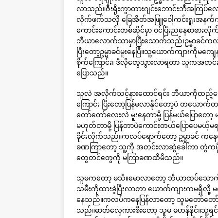
လာသည်။ဇီးရိုးကွာတားဂျင်းဘောင်းဘီအကြပ်လေး
လိုက်ဖက်သလို ခြေအိတ်အဖြူဝေါ့ကင်းရူးအနက်ကို
ကောင်းကောင်းတစ်ဆိုင်မှာ ဝင်ပြီးညနေစာစားလိ
ဘီယာလောက်သာမှာပြီးသောက်သည်၊ဥမ္မာခင်ကလ
ပြီးတော့ဥမ္မာခင်မူးနေပြီ။သူ့ယောက်ကျားကိုမကျေနပ်
စိုက်ကြောင်း၊ ဒီလိုတွေသွားလာရတာ သူကအတင်းလ
ပြောသည်။
သူလဲ အလိုက်သင့်နားထောင်ရင်း ဘီယာကိုထည့်ပ
ကြောင်း ပြီးတော့ပြန်မလာနိုင်တော့ပဲ တယောက်တည
တော်တော်လေးလဲ မူးနေတာမို့ ပြန်မယ်ပြောတော့ 
မဟုတ်တာမို့ ပြန်တာပဲကောင်းတယ်ပြောပေမယ့်မ
ခိုင်းလိုက်သည်။ကလပ်ရောက်တော့ ဥမ္မာခင် 
ခဏကြာတော့ သူ့ကို အတင်းလာဆွဲခေါ်ကာ တွဲကဖို့
တွေတင်တွေကို မကြာခဏထိမိသည်။
သူမကတော့ မသိ။မောလာတော့ ဘီယာထပ်သောက်ပြန်
သမီးကိုထားခဲ့ပြီးလာတာ ယောက်ကျားကမရှိလို့ မ
နေသည်။ကလပ်ကနေပြန်လာတော့ သူမတော်တော်မူးနေပ
သည်။ဓာတ်လှေကားစီးတော့ သူမ မဟန်နိုင်။သူ့ရင်