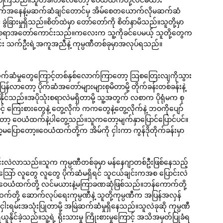
ာက်အနေနဲ့မဆက်ဆံချင်တောင်မှ အိမ်စေတယောက်လိုမဆက်ဆံ
ဲခြားမှုရှိသည်။စိတ်ထဲမှာ တော်တော်ကို စိတ်နာမိသည်။သူတို့မှာ
းချစ်စရာအတော်ကောင်းသည်။ကလေးက သူ့ကိုခင်ပေမယ့် သူတို့တွေက
ချင်း သက်ဦးရဲ့အကူအညီနဲ့ ကုမ္ပဏီတစ်ခုမှာအလုပ်ရသည်။
သင်းဆက်ဆံမှုတွေကြောင့်တစ်နှစ်လောက်ကြာတော့ သြစတြေးလျကိုသွား
်လာတော့ ပိုက်ဆံအတော်များများစုမိတာမို့ တိုက်ခန်းတစ်ခန်းနဲ့
ုင်သည်။အပိုသုံးစရာလဲမရှိတာမို့ သူ့အတွက် လစာက ပိုရုံမက စု
 ကြေးစားတွေနဲ့ တွေ့လိုက် ကကတွေနဲ့တွေ့လိုက်နဲ့ ဘဝကိုပျော်
တော့ ဝေယံထက်နဲ့ပါတွေ့သည်။သူကတော့မျက်နှာပြောင်ပြောင်ပင်။
ပြောတော့။ဝေယံထက်တို့က အိမ်ကို ငှါးကာ ကွန်ဒိုတိုက်ခန်းမှာ
်းလဲလာသည်။သူက ကုမ္ပဏီတစ်ခုမှာ မန်နေဂျာတစ်ဦးဖြစ်နေသည့်
် လူတွေ လူတွေ ပိုက်ဆံမရှိရင် သူငယ်ချင်းကအစ ပြောင်းလဲ
 သူဝေယံထက်တို့ လင်မယားနဲ့မကြာခဏဆုံဖြစ်သည်။ဘန်ကောက်တို့
်တို့ ဆောက်လုပ်ရေးကုမ္ပဏီနဲ့ သူတို့ကုမ္ပဏီက အပြန်အလှန်
ှါးရမ်းအသုံးပြုတာမို့ အမြဲဆက်ဆံမှုရှိနေသည်။သူလဲခုဆို ကုမ္ပဏီ
ုင်ခဲ့သည်။သူ့ရဲ့ ရိုးသားမှု ကြိုးစားမှုကြောင့် အသိအမှတ်ပြုခံရ