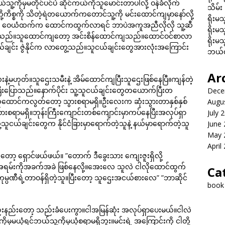
ကိုမှမတိုင်ပင်ပဲ ဆိုင်ကယ်ကိုသူမောင်းတာပါလို့ ဝန်ခံလိုက်
သိမ်း
့ကိစ္စကို သိတဲ့ရဲတယောက်ကတောင်သူ့ကို မင်းထောင်ကျမှာနော်လို့
ရိုးမသ
့ ဝေယံထက်က ထောင်ကထွက်လာရင် ဘာပဲအကူအညီလိုလို သူ့ဆီ
ရိုးမသ
့ပြောသည်။သူထောင်ကျတော့ အင်းစိန်ထောင်ကျသည်။ထောင်ဝင်စာလာ
ရိုးမသ
ူငယ်ချင်း ဇွဲနိုင်က လာတွေ့သည်။သူငယ်ချင်းတွေအားလုံးအကြောင်း
ဘယ်လိ
Ar
မဟုတ်။သူဌေးသမီးနဲ့ အိမ်ထောင်ကျပြီးသူဌေးဖြစ်နေပြီ။ကျန်တဲ့
းပြောသည်။နောက်ပိုင်း သူ့သူငယ်ချင်းတွေတယောက်ပြီးတ
Dece
င်ကလွတ်တော့ သွားစရာမရှိ။ဦးလေးက ဆုံးသွားတာနှစ်နှစ်
Augu
းစရာမရှိ။ဘုန်းကြီးကျောင်းတစ်ကျောင်းမှာကပ်နေပြီးအလုပ်ရှာ
July 
သူငယ်ချင်းတွေက နိုင်ငံခြားမှာရောက်တဲ့သူနဲ့ နယ်မှာရောက်တဲ့သူ
June
May 
April
့ ရှောင်ဖယ်ဖယ်။ ”တောက် ဒီခွေးသား ကျေးဇူးရှိလို့
အရမ်းကိုအခက်အခဲ ဖြစ်နေလို့။အေးလေ သူလဲ ငါလိုထောင်ထွက်
Ca
မ္ပဏီရဲ့တာဝန်ရှိတဲ့သူ။ပြီးတော့ သူဌေးအငယ်စားလေ” ”ဘာဆိုင်
book
နည်းနည်းတော့ သည်းခံပေးကွာ။ငါအမြန်ဆုံး အလုပ်ရှာပေးမယ်။ငါလဲ
မှမယုံရင်ဘယ်သူ့ကိုမှယုံစရာမရှိဘူး။မင်းရဲ့ အကြောင်းကို ငါတို့