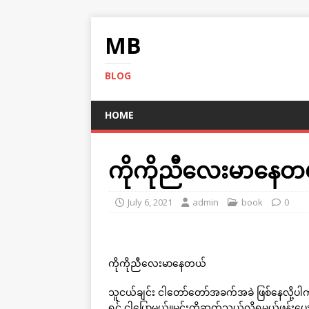
MB
BLOG
HOME
ကိုကိုညီလေးမာနေတ
July 6, 2021
admin
book
0
ကိုကိုညီလေးမာနေတယ်
သူငယ်ချင်း ငါတော်တော်အခက်အခဲ ဖြစ်နေလို့ပ
ရင် ငါပြောမယ်။မင်းကိုဆက်သွယ်လို့ရမယ့်ဖုန်းပ