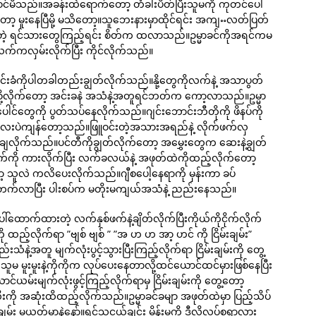
င်မိသည်။အခန်းထဲရောက်တော့ တံခါးပိတ်ပြီးသူမကို ကုတင်ပေါ်
မူးနေပြီမို့ မသိတော့။သူဘေးနားမှာထိုင်ရင်း အကျႌလတ်ပြတ်
ာတဲ့ ရင်သားတွေကြည့်ရင်း စိတ်က ထလာသည်။ဥမ္မာခင်ကိုအရင်ကမ
ိုလက်ကလှမ်းလိုက်ပြီး ကိုင်လိုက်သည်။
ခံကိုပါတခါတည်းချွတ်လိုက်သည်။နို့တွေကိုလက်နဲ့ အသာပွတ်
ုံ့ကာစို့လိုက်တော့ အင်းခနဲ အသံနဲ့အတူရင်ဘတ်က ကော့လာသည်။ဥမ္မာ
 ပေါင်တွေကို ပွတ်သပ်နေလိုက်သည်။ဂျင်းဘောင်းဘီတိုကို ဖိနပ်ကို
်လေးပဲကျန်တော့သည်။ဖြူဝင်းတဲ့အသားအရည်နဲ့ လိုက်ဖက်လှ
လိုက်သည်။ပင်တီကိုချွတ်လိုက်တော့ အမွှေးတွေက ဆေးနဲ့ချွတ်
်ကို ကားလိုက်ပြီး လက်ခလယ်နဲ့ အဖုတ်ထဲကိုထည့်လိုက်တော့
 သူလဲ ကလိပေးလိုက်သည်။ဂျီစပေါ့နေရာကို မှန်းကာ ခပ်
တက်လာပြီး ပါးစပ်က မတိုးမကျယ်အသံနဲ့ ညည်းနေသည်။
ာက်ထားတဲ့ လက်နှစ်ဖက်နဲ့ချိတ်လိုက်ပြီးကိုယ်ကိုငိုက်လိုက်
့်လိုက်ရာ ”ဗျစ် ဗျစ် ” ”အ ဟ ဟ အာ့ ဟင် ကို ငြိမ်းချမ်း”
သံနဲ့အတူ မျက်လုံးပွင့်သွားပြီးကြည့်လိုက်ရာ ငြိမ်းချမ်းကို တွေ့
ူးမူးနဲ့ကိုကိုက လုပ်ပေးနေတာလို့ထင်ယောင်ထင်မှားဖြစ်နေပြီး
်ယမ်းမျက်လုံးဖွင့်ကြည့်လိုက်ရာမှ ငြိမ်းချမ်းကို တွေ့တော့
လီးကို အဆုံးထိထည့်လိုက်သည်။ဥမ္မာခင်ခမျာ အဖုတ်ထဲမှာ ပြည့်သိပ်
မ်း မယုတ်မာနဲ့နော်။ရှင့်သူငယ်ချင်း မိန်းမကို ဒီလိုလုပ်စရာလား