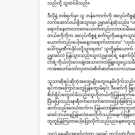
သည်လို့ သူထင်မိသည်။
ဒီလိုနဲ့ တစ်ရက်မှာ သူ ဘန်ကောက်ကို အလုပ်ကိစ္
လက်ဆောင်ဝယ်ဖို့အသွားမှာ ဥမ္မာခင်နဲ့ဆုံသည်။ ”
ရောက်နေတာလား။တယောက်တည်းလား။သမီးရော” ”သ
တယ်။ကိုကိုက အလုပ်ကိစ္စနဲ့ စင်္ကာပူကိုမနေ့က
ယောက်တည်းပေါ့။မနေ့ကရောက်တာလား” ”ဟုတ်တယ်
ပေါ်ကုမ္ပဏီကခိုင်းလို့သွားရတာ” သူတို့နှစ်ယေ
ဥမ္မာခင်လဲ ပြန်သွားသည်။သူလဲဥမ္မာခင်ရဲ့ နောက်ပို
ငါးရံ့ကိုယ်လုံးလေးနဲ့။အသားကလဲဖြူ။သူဌေးသမ
ကအစတော်တော်လှတာပဲ။စိတ်ဓာတ်လေးကသာမကေ
သူသာဆိုရင်ဆိုတဲ့အတွေမျိုးတွေးနေမိလိုက်သည်။က
ရင်ကအကြောင်းတွေပြန်တွေးမိရင်း ဒီဆော်ကို ဖြ
စိတ်ရိုင်းတွေဝင်မိသည်။သူဟိုတယ်ကိုပြန်ရောက်တ
ပြီးပြောသည်။နာရီဝက်လောက်စကားပြောဖြစ်ကြသည်
ဆက်သည်။ဝေယံထက်က ပြန်မလာဖြစ်တော့ဘူးတဲ့။သူ့
မာခင်ဘယ်နေ့ပြန်မလဲမေးလိုက်သည်။မနက်ဖြန်လေ
တူတူပြန်ကြတာပေါ့ပြောလိုက်သည်။ညနေစာတူတူစ
သူလဲ ရေချိုးအဝတ်လဲကာ ဥမ္မာခင် တည်းတဲ့ဟိုတ