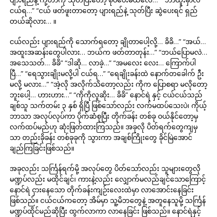
ငယ်ရ…” “ငယ် ဖတ်ဖူးတာတော့ ပျားရည်နဲ့ သုတ်ပြီး ဆွဲပေးရင် ရှည်
တယ်ဆိုလား… ။
ငယ်လည်း ပျားရည်ကို သောက်ရတော့ ချိုတာပေါ့လို့… ခိခိ…” “အယ်…
အထူးအဆန်းတွေပါလား… ဘယ်က ဖတ်တာတုန်း…” “ဘယ်ပြောမလဲ…
အသေသတ်… ခိခိ” “ဒါဆို… လာခဲ့…” “အမလေး လေး… ကြောက်ပါ
ပြီ…” “ရေသွားချိုးမလို့ပါ ငယ်ရ…” “ရေချိုးခန်းထဲ နောက်တခေါက် ဦး
မလို့ မလား…” “အဲ့လို အလိုက်သိတော့လည်း ကိုက ပြောစရာ မလိုတော့
ဘူးပေါ့… ဟားဟား…” “ကိုကိုလူဆိုး… ခိခိ” နောင်ရဲ နှင့် ငယ်ငယ်သည်
ချစ်သူ သက်တမ်း ၃ နှစ် ရှိပြီ ဖြစ်သော်လည်း လက်မထပ်သေးပဲ၊ ကိုယ့်
ဘာသာ အလုပ်လုပ်ကာ ပိုက်ဆံစုပြီး တိုက်ခန်း တစ်ခု ဝယ်နိုင်တော့မှ
လက်ထပ်မည်ဟု ဆုံးဖြတ်ထားကြသည်။ အခုလို ပိတ်ရက်တွေကျမှ
သာ တည်းခိုခန်း တစ်ခုခုကို သွားကာ အချစ်ကြိုးတွေ ခိုင်မြဲအောင်
ချည်ကြခြင်းဖြစ်သည်။
အခုလည်း သင်္ကြန်ရက်မို့ အလုပ်တွေ ပိတ်သော်လည်း သူများတွေလို
မဏ္ဍပ်လည်း မထိုင်ချင်၊ ကားနဲ့လည်း လျှောက်မလည်ချင်သောကြောင့်
နောင်ရဲ ငှားနေသော တိုက်ခန်းကျဉ်းလေးထဲမှာ လာအောင်းနေခြင်း
ဖြစ်သည်။ ငယ်ငယ်ကတော့ အိမ်မှာ သူ့မိဘတွေနဲ့ အတူနေသူမို့ သင်္ကြန်
မဏ္ဍပ်ထိုင်မည်ဆိုပြီး ထွက်လာကာ လာနေခြင်း ဖြစ်သည်။ နောင်ရဲနှင့်