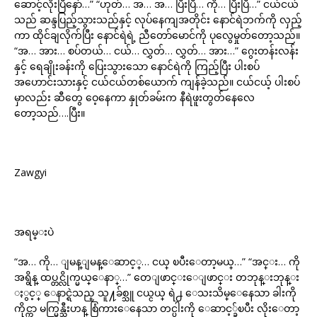
ဆောင့်လိုးပြီနော်…” “ဟုတ်… အ… အ… ပြီးပြီ… ကို… ပြီးပြီ…” ငယ်ငယ်
သည် ဆန္ဒပြည့်သွားသည်နှင့် လုပ်နေကျအတိုင်း နောင်ရဲဘက်ကို လှည့်
ကာ ထိုင်ချလိုက်ပြီး နောင်ရဲရဲ့ ညီတော်မောင်ကို ပုလွေမှုတ်တော့သည်။
“အ… အား… စပ်တယ်… ငယ်… လွှတ်… လွှတ်… အား…” ဂွေးတန်းလန်း
နှင့် ရေချိုးခန်းကို ပြေးသွားသော နောင်ရဲကို ကြည့်ပြီး ပါးစပ်
အဟောင်းသားနှင့် ငယ်ငယ်တစ်ယောက် ကျန်ခဲ့သည်။ ငယ်ငယ့် ပါးစပ်
မှာလည်း ဆီတွေ ဝေ့နေကာ နှုတ်ခမ်းက နီရဲဖူးတွတ်နေလေ
တော့သည်….ပြီး။
Zawgyi
အရမ္းပဲ
“အ… ကို… ျမန္ျမန္ေဆာင့္… ငယ္ ၿပီးေတာ့မယ္…” “အင္း… ကို
အရွိန္ ထပ္တင္လိုက္မယ္ေနာ္…” တေျဖာင္းေျဖာင္း တဘုန္းဘုန္း
ႏွင့္ ေနာင္ရဲသည္ သူ႔ခ်စ္သူ ငယ္ငယ္ ရဲ႕ ေသးသိမ္ေနေသာ ခါးကို
ကိုင္ကာ မက္မြန္သီးဟန္ စြံကားေနေသာ တင္ပါးကို ေဆာင့္ခ်ၿပီး လိုးေတာ့