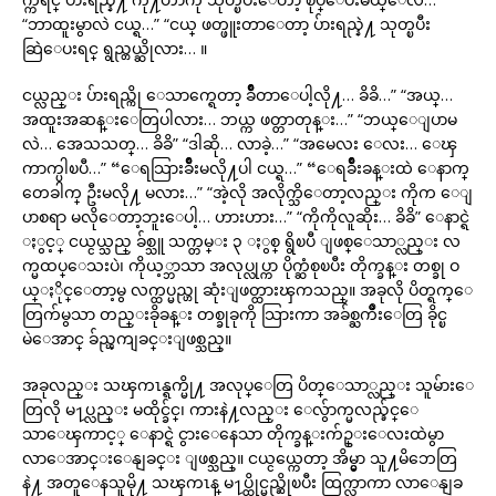
“ဘာထူးမွာလဲ ငယ္ရ…” “ငယ္ ဖတ္ဖူးတာေတာ့ ပ်ားရည္နဲ႔ သုတ္ၿပီး
ဆြဲေပးရင္ ရွည္တယ္ဆိုလား… ။
ငယ္လည္း ပ်ားရည္ကို ေသာက္ရေတာ့ ခ်ိဳတာေပါ့လို႔… ခိခိ…” “အယ္…
အထူးအဆန္းေတြပါလား… ဘယ္က ဖတ္တာတုန္း…” “ဘယ္ေျပာမ
လဲ… အေသသတ္… ခိခိ” “ဒါဆို… လာခဲ့…” “အမေလး ေလး… ေၾ
ကာက္ပါၿပီ…” “ေရသြားခ်ိဳးမလို႔ပါ ငယ္ရ…” “ေရခ်ိဳးခန္းထဲ ေနာက္
တေခါက္ ဦးမလို႔ မလား…” “အဲ့လို အလိုက္သိေတာ့လည္း ကိုက ေျ
ပာစရာ မလိုေတာ့ဘူးေပါ့… ဟားဟား…” “ကိုကိုလူဆိုး… ခိခိ” ေနာင္ရဲ
ႏွင့္ ငယ္ငယ္သည္ ခ်စ္သူ သက္တမ္း ၃ ႏွစ္ ရွိၿပီ ျဖစ္ေသာ္လည္း လ
က္မထပ္ေသးပဲ၊ ကိုယ့္ဘာသာ အလုပ္လုပ္ကာ ပိုက္ဆံစုၿပီး တိုက္ခန္း တစ္ခု ဝ
ယ္ႏိုင္ေတာ့မွ လက္ထပ္မည္ဟု ဆုံးျဖတ္ထားၾကသည္။ အခုလို ပိတ္ရက္ေ
တြက်မွသာ တည္းခိုခန္း တစ္ခုခုကို သြားကာ အခ်စ္ႀကိဳးေတြ ခိုင္ၿ
မဲေအာင္ ခ်ည္ၾကျခင္းျဖစ္သည္။
အခုလည္း သၾကၤန္ရက္မို႔ အလုပ္ေတြ ပိတ္ေသာ္လည္း သူမ်ားေ
တြလို မ႑ပ္လည္း မထိုင္ခ်င္၊ ကားနဲ႔လည္း ေလွ်ာက္မလည္ခ်င္ေ
သာေၾကာင့္ ေနာင္ရဲ ငွားေနေသာ တိုက္ခန္းက်ဥ္းေလးထဲမွာ
လာေအာင္းေနျခင္း ျဖစ္သည္။ ငယ္ငယ္ကေတာ့ အိမ္မွာ သူ႔မိဘေတြ
နဲ႔ အတူေနသူမို႔ သၾကၤန္ မ႑ပ္ထိုင္မည္ဆိုၿပီး ထြက္လာကာ လာေနျခ