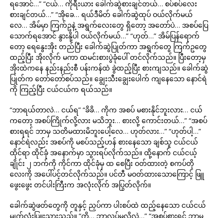
ရအောင်…” “ငယ်… ကိုရီးယား ခေါက်ဆွဲစားချင်တယ်… စပ်စပ်လေး
စားချင်တယ်…” “အိုခေ… ရယ်ဒီမိတ် ခေါက်ဆွဲထုပ် ဝယ်လိုက်မယ်
လေ… အိမ်မှာ ကြက်ဥနဲ့ အရွက်လေးတွေ ရှိတော့ အတော်ပဲ… အစပ်ပြေ
သောက်ရအောင် နွားနို့ပါ ဝယ်လိုက်မယ်…” “ဟုတ်…” အိမ်ပြန်ရောက်
တော့ ရေနွေးအိုး တည်ပြီး ခေါက်ဆွဲပြုတ်ကာ အရွက်တွေ ကြက်ဥတွေ
ထည့်ပြီး အိုးလိုက် မကာ ထမင်းစားပွဲခုံပေါ် တင်လိုက်သည်။ ပြီးတော့မှ
အိုးထဲကနေ နည်းနည်းစီ ပန်းကန်ထဲ ခွဲထည့်ပြီး စားကျသည်။ ခေါက်ဆွဲ
ပြုတ်က တော်တော်စပ်သည်။ ချွေးသီးချွေးပေါက် ကျနေသော နောင်ရဲ
ကို ကြည့်ပြီး ငယ်ငယ်က ရယ်သည်။
“ဘာရယ်တာလဲ… ငယ်ရ” “ခိခိ… ကိုက အစပ် မစားနိုင်ဘူးလား… ငယ်
ကတော့ အစပ်ကြိုက်လို့လား မသိဘူး… စားလို့ ကောင်းတယ်…” “အစပ်
စားရရင် ဘာမှ သတိမထားမိဘူးပေါ့လေ… ဟုတ်လား…” “ဟုတ်ပါ့…”
နောင်ရဲလည်း အစပ်ကို မစပ်သည့်ဟန် စားနေသော ချစ်သူ ငယ်ငယ်
ထိုင်ရာ ထိုင်ခုံ အနောက်မှာ သွားရပ်လိုက်သည်။ ထို့နောက် ငယ်ငယ့်
ချိုင်း ၂ ဘက်ကို ကိုင်ကာ ထိုင်ခုံမှ ထ စေပြီး ဝတ်ထားတဲ့ စကပ်တို
လေးကို အပေါ်ပင့်တင်လိုက်သည်။ ပင်တီ မဝတ်ထားသောကြောင့် ဖြူ
ဖွေးဖွေး တင်ပါးကြီးက အလုံးလိုက် အပြွတ်လိုက်။
ခေါက်ဆွဲဖတ်တွေကို တူနှင့် ညှပ်ကာ ပါးစပ်ထဲ ထည့်နေသော ငယ်ငယ်
မျက်လုံးပြူးသွားသည်။ “ကို… ဘာလုပ်မလို့လဲ…” “အစပ်စားရင် ဘာမှ