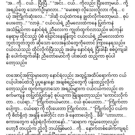
“အ… ကို… ငယ်… ပြီးပြီ…” “အင်း… ငယ်… ကိုလည်း ပြီးတော့မယ်… ကို့
အရည်တွေ သောက်ဦးမှာလား…” “မေးစရာ လိုသေးလို့လား ကိုရ… င
ယ့် အကြိုက်ဆုံးလေ…” “ဒါဆို ငယ့်ထဲကနေ ချွတ်လိုက်တော့မယ်… စုပ်
ပေးတော့…” “လာခဲ့…” ငယ်ငယ်ရဲ့ ညီမလေးထဲကနေ ပြွတ်ကနဲ
အသံမြည်ကာ နောင်ရဲရဲ့ ညီလေးက ကျွတ်ထွက်လာသည်။ ဖင်ကုန်း
နေရာမှ ထိုင်သည့် ပုံစံ ပြောင်းနေချိန်တွင် ငယ်ငယ်ရဲ့ ညီမလေးထဲက
ဘွတ်ဘွတ်ဘွတ် ဆိုသော လေအန်သံတွေကိုတောင် ကြားနေရသည်။
ငယ်ငယ်သည် ထိုင်လိုက်ပြီးသည့် အခါမှ နောင်ရဲရဲ့ ပြီးခါနီး စစ်ပွဲကျခါ
နီး ပေါက်ထွက်ခါနီး ညီတော်မောင်ကို ပါးစပ်ထဲ ထည့်ကာ စုပ်ပါ
တော့သည်။
တအောင့်အကြာမှာတော့ နောင်ရဲလည်း အထွဋ်အထိပ်ရောက်ကာ ငယ်
ငယ့်ပါးစပ်ထဲသို့ ပူပူနွေးနွေး အချစ်ရည်တွေကို ပန်းထည့်လိုက်
တော့သည်။ ထွက်ကျလာသော အရည်များက ငယ်ငယ်ကလည်း တ
စက်မကျန် တပြွတ်ပြွတ်နှင့် စုပ်ယူကာ မြိုချတော့သည်။ “ကောင်းလိုက်
တာ… ငယ်ရာ…” “ကြိုက်တယ်မလား… ငယ် စုပ်ပေးတာ…” “ကြိုက်တာ
ပေါ့ကွာ… ငယ်ရော ကို လိုးပေးတာ ကြိုက်လား…” “ကြိုက်လို့ပဲ ငယ်က
ကို စိတ်ရှိတဲ့ အချိန် ခေါ်တိုင်း လာ ခံ နေတာပေါ့လို့… ခိခိ” “ဟားဟား…
စကားတွေက ပြောရဲလိုက်တာနော်…” “ဆရာက ကျွမ်းတော့လည်း
ဟော့ဒီ တပည့်က ညံ့လို့ ဘယ်ဖြစ်မလဲ… ကို… နောက်တစ်ခေါက်ကျရင်
ပျားရည်နဲ့ ကို့ဟာကို သုတ်ပြီးတော့ စုပ်ပေးမယ်လေ…” “ဘာထူးမှာလဲ