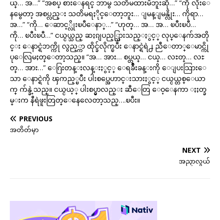
ယ္… အ…” “အစပ္ စားေနရင္ ဘာမွ သတိမထားမိဘူးဆို…” “ကို လိုးေ
နမွေတာ့ အစပ္လည္း သတိမရႏိုင္ေတာ့ဘူး… ျမန္ျမန္လိုး… ကိုရာ…
အ…” “ကို… ေဆာင့္လိုးၿပီေနာ္…” “ဟုတ္… အ… အ… ၿပီးၿပီ…
ကို… ၿပီးၿပီ…” ငယ္ငယ္သည္ ဆႏၵျပည့္သြားသည္ႏွင့္ လုပ္ေနက်အတို
င္း ေနာင္ရဲဘက္ကို လွည့္ကာ ထိုင္ခ်လိုက္ၿပီး ေနာင္ရဲရဲ႕ ညီေတာ္ေမာင္ကို
ပုေလြမႈတ္ေတာ့သည္။ “အ… အား… စပ္တယ္… ငယ္… လႊတ္… လႊ
တ္… အား…” ေဂြးတန္းလန္းႏွင့္ ေရခ်ိဳးခန္းကို ေျပးသြားေ
သာ ေနာင္ရဲကို ၾကည့္ၿပီး ပါးစပ္အေဟာင္းသားႏွင့္ ငယ္ငယ္တစ္ေယာ
က္ က်န္ခဲ့သည္။ ငယ္ငယ့္ ပါးစပ္မွာလည္း ဆီေတြ ေဝ့ေနကာ ႏႈတ္ခ
မ္းက နီရဲဖူးတြတ္ေနေလေတာ့သည္….ၿပီး။
PREVIOUS
အတိတ်မှာ
NEXT
အညှာလွယ်