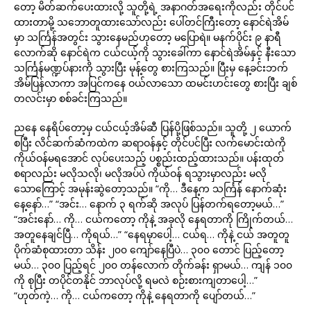
တော့ မိတ်ဆက်ပေးထားလို့ သူတို့ရဲ့ အနာဂတ်အရေးကိုလည်း တိုင်ပင်
ထားတာမို့ သဘောတူထားသော်လည်း ပေါ်တင်ကြီးတော့ နောင်ရဲအိမ်
မှာ သင်္ကြန်အတွင်း သွားနေမည်ဟုတော့ မပြောရဲ။ မနက်ပိုင်း ၉ နာရီ
လောက်ဆို နောင်ရဲက ငယ်ငယ့်ကို သွားခေါ်ကာ နောင်ရဲအိမ်နှင့် နီးသော
သင်္ကြန်မဏ္ဍပ်နားကို သွားပြီး မုန့်တွေ စားကြသည်။ ပြီးမှ နေ့ခင်းဘက်
အိမ်ပြန်လာကာ အပြင်ကနေ ဝယ်လာသော ထမင်းဟင်းတွေ စားပြီး ချစ်
တလင်းမှာ စစ်ခင်းကြသည်။
ညနေ နေရိပ်တော့မှ ငယ်ငယ့်အိမ်ဆီ ပြန်ပို့ဖြစ်သည်။ သူတို့ ၂ ယောက်
စပြီး လိင်ဆက်ဆံကထဲက ဆရာဝန်နှင့် တိုင်ပင်ပြီး လက်မောင်းထဲကို
ကိုယ်ဝန်မရအောင် လုပ်ပေးသည့် ပစ္စည်းထည့်ထားသည်။ ပန်းထုတ်
စရာလည်း မလိုသလို၊ မလိုအပ်ပဲ ကိုယ်ဝန် ရသွားမှာလည်း မလို
သောကြောင့် အမုန်းဆွဲတော့သည်။ “ကို… ဒီနေ့က သင်္ကြန် နောက်ဆုံး
နေ့နော်…” “အင်း… နောက် ၃ ရက်ဆို အလုပ် ပြန်တက်ရတော့မယ်…”
“အင်းနော်… ကို… ငယ်ကတော့ ကိုနဲ့ အခုလို နေရတာကို ကြိုက်တယ်…
အတူနေချင်ပြီ… ကိုရယ်…” “နေရမှာပေါ့… ငယ်ရ… ကိုနဲ့ ငယ် အတူတူ
ပိုက်ဆံစုထားတာ သိန်း ၂၀၀ ကျော်နေပြီပဲ… ၃၀၀ တောင် ပြည့်တော့
မယ်… ၃၀၀ ပြည့်ရင် ၂၀၀ တန်လောက် တိုက်ခန်း ရှာမယ်… ကျန် ၁၀၀
ကို စုပြီး တပိုင်တနိုင် ဘာလုပ်လို့ ရမလဲ စဉ်းစားကျတာပေါ့…”
“ဟုတ်ကဲ့… ကို… ငယ်ကတော့ ကိုနဲ့ နေရတာကို ပျော်တယ်…”