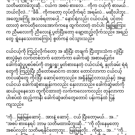
သတိမထားမိဘူးဆို… ငယ်က အစပ် စားလေ… ကိုက ငယ့်ကို စားမယ်…
ဘယ်လိုလဲ…” “ခိခိ… ကိုကတော့ လုပ်လိုက်ရင် အရမ်းပဲ… မဆိုးပါဘူး…
အတွေ့အကြုံ အသစ်ရတာပေါ့…” နောင်ရဲလည်း ငယ်ငယ်ရဲ့ ပင့်တင်
ထားတဲ့ စကပ်တိုလေးအောက်ကနေ ထွက်လာတဲ့ တင်ပါး ဖြူဖြူကြား
က ညီမလေးကို ညီလေးနဲ့ ပွတ်ပြီးတော့ ချော့ထည့်လိုက်သည်။ အရည်
တွေ ရွှဲနေသေးတာကြောင့် စွတ်ကနဲ ဝင်သွားသည်။
ငယ်ငယ့်ကို ကြည့်လိုက်တော့ အ ဆိုပြီး တချက် ငြီးတွားသံက လွဲပြီး
စားပွဲခုံမှာ လက်တစ်ဘက် ထောက်ကာ ခေါက်ဆွဲ အစားမပြတ်။
ခေါက်ဆွဲပူပူစပ်စပ်ကို တရှူးရှူး မှုတ်စားနေတဲ့ ငယ်ငယ်ရဲ့ နှုတ်ခမ်း ရဲရဲ
တွေကို ကြည့်ပြီး ညီတော်မောင်က တအား တောင်လာကာ ငယ်ငယ့်
တင်ပဆုံတွေ ကိုင်ပြီး ဆောင့်တော့သည်။ အရှိန်မြှင့်လာသည်နှင့် အမျှ
ငယ်ငယ် ခေါက်ဆွဲစားနှုန်းကလည်း နှေးလာသည်။ ခေါက်ဆွဲဖတ်ကို
ဆယ်ယူနေသော တူကိုင်ထားတဲ့ လက်ကလေးကလည်း တုန်လာကာ
ပါးစပ်ထဲ ထည့်ကာနီး ခေါက်ဆွဲဖတ်တွေတောင် ပန်းကန်ထဲ ပြန်
ကျသည်။
“ကို… မြန်မြန်ဆောင့်… အားနဲ့ ဆောင့်… ငယ် ပြီးတော့မယ်… အ…”
“အစပ် စားနေရင် ဘာမှ သတိမထားမိဘူးဆို…” “ကို လိုးနေမှတော့
အစပ်လည်း သတိမရနိုင်တော့ဘူး… မြန်မြန်လိုး… ကိုရာ… အ…” “ကို…