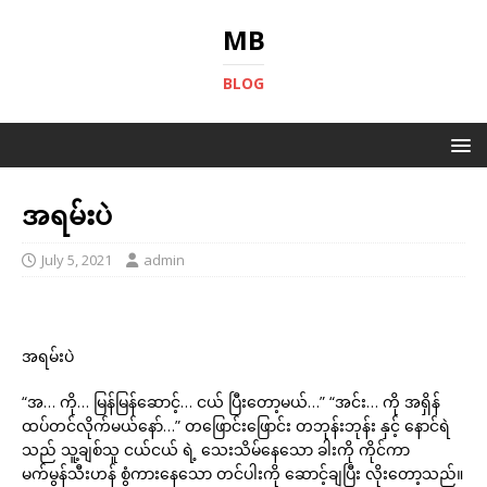
MB
BLOG
အရမ်းပဲ
July 5, 2021
admin
အရမ်းပဲ
“အ… ကို… မြန်မြန်ဆောင့်… ငယ် ပြီးတော့မယ်…” “အင်း… ကို အရှိန်
ထပ်တင်လိုက်မယ်နော်…” တဖြောင်းဖြောင်း တဘုန်းဘုန်း နှင့် နောင်ရဲ
သည် သူ့ချစ်သူ ငယ်ငယ် ရဲ့ သေးသိမ်နေသော ခါးကို ကိုင်ကာ
မက်မွန်သီးဟန် စွံကားနေသော တင်ပါးကို ဆောင့်ချပြီး လိုးတော့သည်။