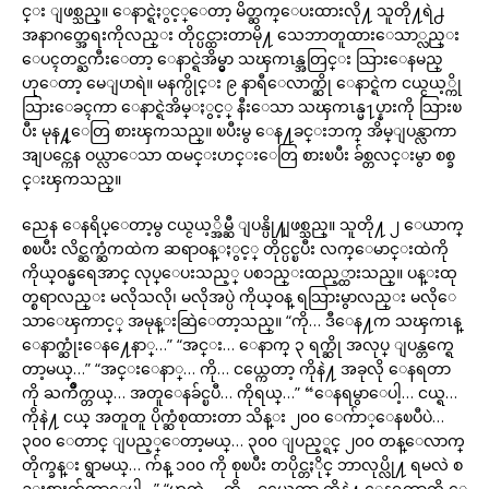
င္း ျဖစ္သည္။ ေနာင္ရဲႏွင့္ေတာ့ မိတ္ဆက္ေပးထားလို႔ သူတို႔ရဲ႕
အနာဂတ္အေရးကိုလည္း တိုင္ပင္ထားတာမို႔ သေဘာတူထားေသာ္လည္း
ေပၚတင္ႀကီးေတာ့ ေနာင္ရဲအိမ္မွာ သၾကၤန္အတြင္း သြားေနမည္
ဟုေတာ့ မေျပာရဲ။ မနက္ပိုင္း ၉ နာရီေလာက္ဆို ေနာင္ရဲက ငယ္ငယ့္ကို
သြားေခၚကာ ေနာင္ရဲအိမ္ႏွင့္ နီးေသာ သၾကၤန္မ႑ပ္နားကို သြားၿ
ပီး မုန႔္ေတြ စားၾကသည္။ ၿပီးမွ ေန႔ခင္းဘက္ အိမ္ျပန္လာကာ
အျပင္ကေန ဝယ္လာေသာ ထမင္းဟင္းေတြ စားၿပီး ခ်စ္တလင္းမွာ စစ္ခ
င္းၾကသည္။
ညေန ေနရိပ္ေတာ့မွ ငယ္ငယ့္အိမ္ဆီ ျပန္ပို႔ျဖစ္သည္။ သူတို႔ ၂ ေယာက္
စၿပီး လိင္ဆက္ဆံကထဲက ဆရာဝန္ႏွင့္ တိုင္ပင္ၿပီး လက္ေမာင္းထဲကို
ကိုယ္ဝန္မရေအာင္ လုပ္ေပးသည့္ ပစၥည္းထည့္ထားသည္။ ပန္းထု
တ္စရာလည္း မလိုသလို၊ မလိုအပ္ပဲ ကိုယ္ဝန္ ရသြားမွာလည္း မလိုေ
သာေၾကာင့္ အမုန္းဆြဲေတာ့သည္။ “ကို… ဒီေန႔က သၾကၤန္
ေနာက္ဆုံးေန႔ေနာ္…” “အင္း… ေနာက္ ၃ ရက္ဆို အလုပ္ ျပန္တက္ရေ
တာ့မယ္…” “အင္းေနာ္… ကို… ငယ္ကေတာ့ ကိုနဲ႔ အခုလို ေနရတာ
ကို ႀကိဳက္တယ္… အတူေနခ်င္ၿပီ… ကိုရယ္…” “ေနရမွာေပါ့… ငယ္ရ…
ကိုနဲ႔ ငယ္ အတူတူ ပိုက္ဆံစုထားတာ သိန္း ၂၀၀ ေက်ာ္ေနၿပီပဲ…
၃၀၀ ေတာင္ ျပည့္ေတာ့မယ္… ၃၀၀ ျပည့္ရင္ ၂၀၀ တန္ေလာက္
တိုက္ခန္း ရွာမယ္… က်န္ ၁၀၀ ကို စုၿပီး တပိုင္တႏိုင္ ဘာလုပ္လို႔ ရမလဲ စ
ဥ္းစားက်တာေပါ့…” “ဟုတ္ကဲ့… ကို… ငယ္ကေတာ့ ကိုနဲ႔ ေနရတာကို ေ