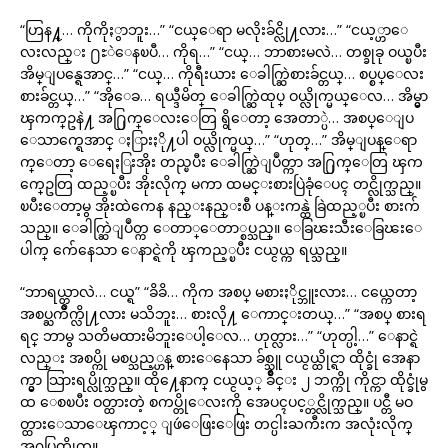
“ဟြန႔္… ကိုကိုႏွာဘူး…” “ငယ္ေရာ မလိုးခ်င္လို႔လား…” “ငယ့္ဟာေ
လးလည္း ႐ႊဲေနၿပီ… ကိုရ…” “ငယ္… ဘာစားမလဲ… တစ္ခုခု ဝယ္ၿပီး
အိမ္ျပန္ရေအာင္…” “ငယ္… ကိုရီးယား ေခါက္ဆြဲစားခ်င္တယ္… စပ္စပ္ေလး
စားခ်င္တယ္…” “အိုေခ… ရယ္ဒီမိတ္ ေခါက္ဆြဲထုပ္ ဝယ္လိုက္မယ္ေလ… အိမ္မွာ
ၾကက္ဥနဲ႔ အ႐ြက္ေလးေတြ ရွိေတာ့ အေတာ္ပဲ… အစပ္ေျပ
ေသာက္ရေအာင္ ႏြားႏို႔ပါ ဝယ္လိုက္မယ္…” “ဟုတ္…” အိမ္ျပန္ေရာ
က္ေတာ့ ေရေႏြးအိုး တည္ၿပီး ေခါက္ဆြဲျပဳတ္ကာ အ႐ြက္ေတြ ၾက
က္ဥေတြ ထည့္ၿပီး အိုးလိုက္ မကာ ထမင္းစားပြဲခုံေပၚ တင္လိုက္သည္။
ၿပီးေတာ့မွ အိုးထဲကေန နည္းနည္းစီ ပန္းကန္ထဲ ခြဲထည့္ၿပီး စားက်
သည္။ ေခါက္ဆြဲျပဳတ္က ေတာ္ေတာ္စပ္သည္။ ေခြၽးသီးေခြၽးေ
ပါက္ က်ေနေသာ ေနာင္ရဲကို ၾကည့္ၿပီး ငယ္ငယ္က ရယ္သည္။
“ဘာရယ္တာလဲ… ငယ္ရ” “ခိခိ… ကိုက အစပ္ မစားႏိုင္ဘူးလား… ငယ္ကေတာ့
အစပ္ႀကိဳက္လို႔လား မသိဘူး… စားလို႔ ေကာင္းတယ္…” “အစပ္ စားရ
ရင္ ဘာမွ သတိမထားမိဘူးေပါ့ေလ… ဟုတ္လား…” “ဟုတ္ပါ့…” ေနာင္ရဲ
လည္း အစပ္ကို မစပ္သည့္ဟန္ စားေနေသာ ခ်စ္သူ ငယ္ငယ္ထိုင္ရာ ထိုင္ခုံ အေနာ
က္မွာ သြားရပ္လိုက္သည္။ ထို႔ေနာက္ ငယ္ငယ့္ ခ်ိဳင္း ၂ ဘက္ကို ကိုင္ကာ ထိုင္ခုံမွ
ထ ေစၿပီး ဝတ္ထားတဲ့ စကပ္တိုေလးကို အေပၚပင့္တင္လိုက္သည္။ ပင္တီ မဝ
တ္ထားေသာေၾကာင့္ ျဖဴေဖြးေဖြး တင္ပါးႀကီးက အလုံးလိုက္
အႁပြတ္လိုက္။