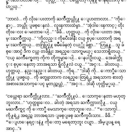
ပ်ာ္တယ္…”
“ဘာလဲ… ကို လိုးေပးတာကို ႀကိဳက္တယ္လို႔ ေျပာတာလား…” “ကိုေ
နာ္… ဘယ္လို ျဖစ္ေနလဲ… လူၾကားထဲမွာ…” “အဲ့ဒါေၾကာင့္ တိုး
တိုးေလး ေမးတာေပါ့…” “ခိခိ… ဟုတ္တယ္… ကို လိုးေပးတာ အရ
မ္းႀကိဳက္တယ္…” “ကိုလည္း ကိုၿပီးခါနီး ငယ္ စုပ္ေပးတာကို အရ
မ္းႀကိဳက္တယ္… တဂြပ္ဂြပ္နဲ႔ ၿမိဳခ်ေနတဲ့ ငယ့္ကို ခ်စ္တာ…” “ဟြန႔္… သူ ခ်
စ္ေအာင္ပဲ ဒီက ငယ္က တခ်ိန္လုံး အရည္ေသာက္ရမယ့္ သေဘာရွိတယ္…”
“ငယ္ ႀကိဳက္မွေတာ့ ကိုက တိုက္ရမွာေပါ့… ေနပါဦးငယ္ရ… အေခါက္တို
င္း စုပ္ေနေတာ့ ဘာအရသာ ရွိလို႔လဲ ငယ္ရ…” “အင္း… ခါးတယ္…
ဟုတ္တယ္… နည္းနည္း ခါးတယ္… ကိုရ…” “ဒါဆို ကို… ေကာ္ဖီေသာ
က္လို႔ ျဖစ္မယ္… ကို ဖတ္ဖူးတာက လရည္ေတြရဲ႕ အရသာက စားတဲ့
အစားအေသာက္ေပၚ မူတည္တယ္တဲ့…” “အင္း… ဒါဆို ဟုတ္လိမ့္မယ္…”
“ငယ္ကေရာ ႀကိဳက္လို႔လား…” “ႀကိဳက္လို႔ပဲ… ေသာက္ေနတာ မဟုတ္
ဘူးလား…” “ဟုတ္ဘူးေလ… ခါးတဲ့ အရသာ ႀကိဳက္လားလို႔… ငယ္
မႀကိဳက္ရင္ ကို ေကာ္ဖီ မေသာက္ေတာ့ဘူးေလ…” “ေသာက္ပါ…
ကို႔ရဲ႕ အရည္က ဘာအရသာ ျဖစ္ျဖစ္ ႀကိဳက္ၿပီးသား… ခိခိ…”
“ေျပာေနရင္းနဲ႔ ကိုေတာ့ မရေတာ့ဘူး ငယ္ရာ… အိမ္ျပန္ ရေ
အာင္…”။