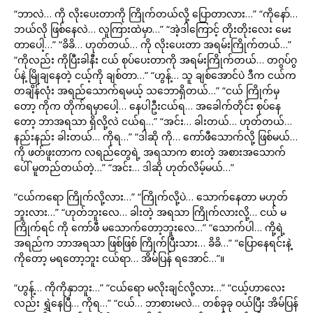
“ဘာလဲ… ကို လိုးပေးတာကို ကြိုက်တယ်လို့ ပြောတာလား…” “ကိုနော်…
ဘယ်လို ဖြစ်နေလဲ… လူကြားထဲမှာ…” “အဲ့ဒါကြောင့် တိုးတိုးလေး မေး
တာပေါ့…” “ခိခိ… ဟုတ်တယ်… ကို လိုးပေးတာ အရမ်းကြိုက်တယ်…”
“ကိုလည်း ကိုပြီးခါနီး ငယ် စုပ်ပေးတာကို အရမ်းကြိုက်တယ်… တဂွပ်ဂွ
ပ်နဲ့ မြိုချနေတဲ့ ငယ့်ကို ချစ်တာ…” “ဟွန့်… သူ ချစ်အောင်ပဲ ဒီက ငယ်က
တချိန်လုံး အရည်သောက်ရမယ့် သဘောရှိတယ်…” “ငယ် ကြိုက်မှ
တော့ ကိုက တိုက်ရမှာပေါ့… နေပါဦးငယ်ရ… အခေါက်တိုင်း စုပ်နေ
တော့ ဘာအရသာ ရှိလို့လဲ ငယ်ရ…” “အင်း… ခါးတယ်… ဟုတ်တယ်…
နည်းနည်း ခါးတယ်… ကိုရ…” “ဒါဆို ကို… ကော်ဖီသောက်လို့ ဖြစ်မယ်…
ကို ဖတ်ဖူးတာက လရည်တွေရဲ့ အရသာက စားတဲ့ အစားအသောက်
ပေါ် မူတည်တယ်တဲ့…” “အင်း… ဒါဆို ဟုတ်လိမ့်မယ်…”
“ငယ်ကရော ကြိုက်လို့လား…” “ကြိုက်လို့ပဲ… သောက်နေတာ မဟုတ်
ဘူးလား…” “ဟုတ်ဘူးလေ… ခါးတဲ့ အရသာ ကြိုက်လားလို့… ငယ် မ
ကြိုက်ရင် ကို ကော်ဖီ မသောက်တော့ဘူးလေ…” “သောက်ပါ… ကို့ရဲ့
အရည်က ဘာအရသာ ဖြစ်ဖြစ် ကြိုက်ပြီးသား… ခိခိ…” “ပြောနေရင်းနဲ့
ကိုတော့ မရတော့ဘူး ငယ်ရာ… အိမ်ပြန် ရအောင်…”။
“ဟွန့်… ကိုကိုနှာဘူး…” “ငယ်ရော မလိုးချင်လို့လား…” “ငယ့်ဟာလေး
လည်း ရွှဲနေပြီ… ကိုရ…” “ငယ်… ဘာစားမလဲ… တစ်ခုခု ဝယ်ပြီး အိမ်ပြန်