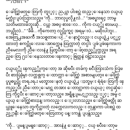
ေခါက္ဆြဲဖတ္ေတြကို တူႏွင့္ ညႇပ္ကာ ပါးစပ္ထဲ ထည့္ေနေသာ ငယ္ငယ္
မ်က္လုံးျပဴးသြားသည္။ “ကို… ဘာလုပ္မလို႔လဲ…” “အစပ္စားရင္ ဘာမွ
သတိမထားမိဘူးဆို… ငယ္က အစပ္ စားေလ… ကိုက ငယ့္ကို စားမယ္…
ဘယ္လိုလဲ…” “ခိခိ… ကိုကေတာ့ လုပ္လိုက္ရင္ အရမ္းပဲ… မဆိုးပါဘူး…
အေတြ႕အႀကဳံ အသစ္ရတာေပါ့…” ေနာင္ရဲလည္း ငယ္ငယ္ရဲ႕ ပင့္တင္
ထားတဲ့ စကပ္တိုေလးေအာက္ကေန ထြက္လာတဲ့ တင္ပါး ျဖဴျဖဴၾကားက
ညီမေလးကို ညီေလးနဲ႔ ပြတ္ၿပီးေတာ့ ေခ်ာ့ထည့္လိုက္သည္။ အရ
ည္ေတြ ႐ႊဲေနေသးတာေၾကာင့္ စြတ္ကနဲ ဝင္သြားသည္။
ငယ္ငယ့္ကို ၾကည့္လိုက္ေတာ့ အ ဆိုၿပီး တခ်က္ ၿငီးတြားသံက လြဲၿ
ပီး စားပြဲခုံမွာ လက္တစ္ဘက္ ေထာက္ကာ ေခါက္ဆြဲ အစားမျပတ္။ ေခါက္ဆြဲ
ပူပူစပ္စပ္ကို တရႉးရႉး မႈတ္စားေနတဲ့ ငယ္ငယ္ရဲ႕ ႏႈတ္ခမ္း ရဲရဲေတြကို ၾ
ကည့္ၿပီး ညီေတာ္ေမာင္က တအား ေတာင္လာကာ ငယ္ငယ့္ တင္ပဆုံေ
တြ ကိုင္ၿပီး ေဆာင့္ေတာ့သည္။ အရွိန္ျမႇင့္လာသည္ႏွင့္ အမွ် င
ယ္ငယ္ ေခါက္ဆြဲစားႏႈန္းကလည္း ေႏွးလာသည္။ ေခါက္ဆြဲဖတ္ကို ဆ
ယ္ယူေနေသာ တူကိုင္ထားတဲ့ လက္ကေလးကလည္း တုန္လာကာ ပါးစပ္ထဲ ထ
ည့္ကာနီး ေခါက္ဆြဲဖတ္ေတြေတာင္ ပန္းကန္ထဲ ျပန္က်သည္။
“ကို… ျမန္ျမန္ေဆာင့္… အားနဲ႔ ေဆာင့္… ငယ္ ၿပီးေတာ့မ