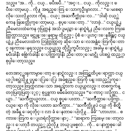
သည္။ “အ… ကို… ငယ္… ၿပီးၿပီ…” “အင္း… ငယ္… ကိုလည္း ၿ
ပီးေတာ့မယ္… ကို႔ အရည္ေတြ ေသာက္ဦးမွာလား…” “ေမးစရာ
လိုေသးလို႔လား ကိုရ… ငယ့္ အႀကိဳက္ဆုံးေလ…” “ဒါဆို ငယ့္ထဲ
ကေန ခြၽတ္လိုက္ေတာ့မယ္… စုပ္ေပးေတာ့…” “လာခဲ့…” ငယ္ငယ္ရဲ႕
ညီမေလးထဲကေန ႁပြတ္ကနဲ အသံျမည္ကာ ေနာင္ရဲရဲ႕ ညီေလးက ကြၽ
တ္ထြက္လာသည္။ ဖင္ကုန္းေနရာမွ ထိုင္သည့္ ပုံစံ ေျပာင္းေနခ်ိန္တြင္ ငယ္င
ယ္ရဲ႕ ညီမေလးထဲက ဘြတ္ဘြတ္ဘြတ္ ဆိုေသာ ေလအန္သံေတြကိုေတာ
င္ ၾကားေနရသည္။ ငယ္ငယ္သည္ ထိုင္လိုက္ၿပီးသည့္ အခါမွ ေနာင္ရဲရဲ႕
ၿပီးခါနီး စစ္ပြဲက်ခါနီး ေပါက္ထြက္ခါနီး ညီေတာ္ေမာင္ကို ပါးစပ္ထဲ ထည့္ကာ
စုပ္ပါေတာ့သည္။
တေအာင့္အၾကာမွာေတာ့ ေနာင္ရဲလည္း အထြဋ္အထိပ္ေရာက္ကာ ငယ္င
ယ့္ပါးစပ္ထဲသို႔ ပူပူေႏြးေႏြး အခ်စ္ရည္ေတြကို ပန္းထည့္လိုက္ေ
တာ့သည္။ ထြက္က်လာေသာ အရည္မ်ားက ငယ္ငယ္ကလည္း တစက္မက်န္
တႁပြတ္ႁပြတ္ႏွင့္ စုပ္ယူကာ ၿမိဳခ်ေတာ့သည္။ “ေကာင္းလိုက္တာ… င
ယ္ရာ…” “ႀကိဳက္တယ္မလား… ငယ္ စုပ္ေပးတာ…” “ႀကိဳက္တာေပါ့ကြာ…
ငယ္ေရာ ကို လိုးေပးတာ ႀကိဳက္လား…” “ႀကိဳက္လို႔ပဲ ငယ္က ကို စိတ္ရွိ
တဲ့ အခ်ိန္ ေခၚတိုင္း လာ ခံ ေနတာေပါ့လို႔… ခိခိ” “ဟားဟား… စ
ကားေတြက ေျပာရဲလိုက္တာေနာ္…” “ဆရာက ကြၽမ္းေတာ့လ
ည္း ေဟာ့ဒီ တပည့္က ညံ့လို႔ ဘယ္ျဖစ္မလဲ… ကို… ေနာက္တစ္ေခါ
က္က်ရင္ ပ်ားရည္နဲ႔ ကို႔ဟာကို သုတ္ၿပီးေတာ့ စုပ္ေပးမယ္ေလ…”