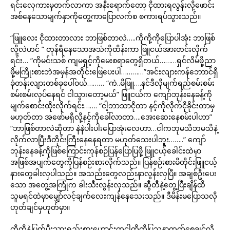
ရင်းလှေကားမှတက်လာကာ အနီးရောက်တော့ ငိုထားရလွန်းလို့ဖောင်း
အစ်နေသောမျက်နှာကိုတွေ့ကာပြောလက်စ စကားရပ်သွားသည်။
“ဖြူလေး ငိုထားတာလား ဘာဖြစ်တာလဲ…..ကိုကို့ကိုပြောပါအုံး ဘာဖြစ်
လို့လဲဟင် ” တုန်ရီနေသောအသံကိုထိန်းကာ ဖြူငယ်အားတင်းလိုက်
ရင်း… “ကိုမင်းသစ် ကျမရှင့်ကိုမေးစရာတွေရှိတယ်………ရှင်လိမ်ဖို့ညာ
ဖို့မကြိုးစားဘဲအမှန်အတိုင်းဖြေပေးပါ…………”အင်းလျားကန်ဘောာင်ရှိ
ခုံတန်းလျားတစ်ခုပေါ်ဝယ်……… “ကဲ..မိဖြူ….နင်ဒီလိုမျက်ရည်စမ်းစမ်း
စမ်းစမ်းလုပ်နေရင် ငါသွားတော့မယ်” ဖြူငယ်က ကျော်ဘုန်းနေခန့်ကို
မျက်စောင်းထိုးလိုက်ရင်း……. “ငါ့ဘာသာငိုတာ နင့်ကိုလိုက်ငိုခိုင်းတာမှ
မဟုတ်တာ အဖော်မရှိလို့နင့်ကိုခေါ်လာတာ….အေးဆေးနေစမ်းပါဟာ”
“ဘာဖြစ်တာလဲဆိုတာ နဲနဲပါးပါးပြောအုံးလေဟာ…ငါကဘုမသိဘမသိနဲ့
လိုက်လာပြီးဒီတိုင်းကြီးနေနေရတာ မဟုတ်သေးပါဘူး……..” ကျော်
ဘုန်းနေခန့်ကိုဖြစ်ကြောင်းကုန်စဉ်ပြန်ပြောပြဖို့ ဖြူငယ့်ခေါင်းထဲမှာ
အဖြစ်အပျက်တွေကိုပြန်စဉ်းစားလိုက်သည်။ ပြန်စဉ်းစားမိတိုင်းဖြူငယ့်
နားတွေခါးလှပါသည်။ အသည်းတွေလည်းနာလွန်းလှပြီ။ အချစ်ဦးပေး
သော အတွေ့အကြုံက ခါးသီးလွန်းလှသည်။ ဆွီတီနဲ့တွေ့ပြီးချိန်ထိ
သူမရင်ထဲမှာမျှော်လင့်ချက်လေးကျန်နေသေးသည်။ ဒီမိန်းမပြောသလို
ဟုတ်ချင်မှဟုတ်မှာ။
ကိုကိုနဲ့ပြတ်ပီးသားရည်းစားဟောင်းကငါတို့ကိုပြသနာတက်စေချင်လို့