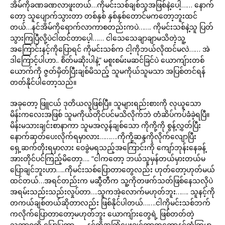
အိမ်ကိုခဏခဏလာဖူးတယ်…ကိုမင်းသစ်ချစ်သူအဖြစ်နဲ့ပေါ့…… နောက်
တော့ သူပျောက်သွားတာ တစ်နှစ် နှစ်နှစ်တောင်မကတော့ဘူးထင်
တယ်…နင်အိမ်ကိုရောက်လာကာစတည်းကပဲ……. ကိုမင်းသစ်နဲ့သူ ပြတ်
သွားကြပြီလို့ပဲငါထင်တာပေ့ါ…… ငါသေသေချာချာမသိတဲ့သူ့
အကြောင်းနင့်ကိုပြောရင် ကိုမင်းသစ်က ငါ့ကိုဘယ်လိုထင်မလဲ…… အဲ
ဒါကြောင့်ပါဟာ.. စိတ်မဆိုးပါနဲ့” မစူးစမ်းမဆင်ခြင်ပဲ ယောကျ်ားတစ်
ယောက်ကို ဇွတ်မှိတ်ပြီးချစ်မိသည့် သူမကိုယ်သူမသာ အပြစ်တင်ရန်
တတ်နိုင်ပါတော့သည်။
အခုတော့ ဖြူငယ် ဒုတိယလူဖြစ်ပြီ။ သူများရည်းစားကို လုယူသော
မိန်းကလေးအဖြစ် သူမကိုယ်တိုင်ပင်မသိလိုက်ဘဲ တံဆိပ်ကပ်ခံခဲ့ရပြီ။
မိန်းမသားချင်းစာနာကာ သူမအလွန်ချစ်သော ကိုကို့ကို စွန့်လွှတ်ပြီး
နောက်ဆုတ်ပေးလိုက်ရမှာလား……….ကိုကို့ဆန္ဒကိုလိုက်လျောပြီး
ရှေ့ဆက်တိုးရမှာလား ဝေခွဲမရသည့်အကြောင်းကို ကျော်ဘုန်းနေခန့်
အားတိုင်ပင်ကြည့်မိတော့…. “ငါကတော့ ဘယ်သူမှန်တယ်မှားတယ်မ
ပြောချင်ဘူးဟာ…..ကိုမင်းသစ်ပြောတာတွေလည်း ဟုတ်တော့ဟုတ်မယ်
ထင်တယ်…အရင်တည်းက မဆွီတီက သူ့ကိုတဖက်သတ်ဖြစ်နေသလိုပဲ
အရမ်းသည်းသည်းလှုပ်တာ….သူကအဲ့လောက်မဟုတ်ဘူး……. သူနင့်ကို
တကယ်ချစ်တယ်ဆိုတာလည်း ဖြစ်နိုင်ပါတယ်…….ငါကိုမင်းသစ်ဘက်
ကလိုက်ပြောတာတော့မဟုတ်ဘူး ယောကျ်ားတွေရဲ့ ဖြစ်တတ်တဲ့
သဘာဝကို ပြောပြတာ…….နင့်ကိုအကြံပေးချင်တာကတော့နင့်ကံကြမ္မာ