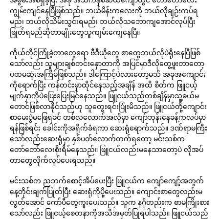
ကျွမ်းကျင်နေပြီဖြစ်သည်။ ဘယ်မိန်းကလေးကို ဘယ်လိုချဉ်းကပ်ရ
မည်၊ ဘယ်လိုသိမ်းသွင်းရမည်၊ ဘယ်လိုသဘောကျအောင်လုပ်ပြီး
ဖြုတ်ရမည်ဆိုတာမျိုးတွေသူကျမ်းကျေနေပြီ။
ကိုယ်တိုင်ကြုံခဲ့တာတွေရော ဗီဒီယိုတွေ စာတွေဘယ်လိုပဲရိုးနေပြီဖြစ်
သော်လည်း သူများချစ်တင်းနှောတာကို အပြင်မှာဒီလိုတွေ့ဖူးတာတော့
ပထမဆုံးအကြိမ်ဖြစ်သည်။ ဒါကြောင့်ပဲလားတော့မသိ အခုအကျောင်း
ကိုရောက်ပြီး ကန်တင်းမှာထိုင်နေသည့်အချိန် အထိ စိတ်က ဖြူငယ့်
မျက်နှာကိုပဲပြေးပြေးမြင်နေသည်။ ဖြူငယ်သည်တစ်ချိန်မှာသူ့ခယ်မ
တောင်ဖြစ်လာနိုင်သည်ဟု သူတွေးရင်းပြုံးမိသည်။ ဖြူငယ်တို့ကျောင်း
စာမေးပွဲမဖြေရခင် တစ်လလောက်အလိုမှာ ကျော်ဘုန်းနေခန့်ကလပ်မှာ
ရန်ဖြစ်ရင်း ခေါင်းကိုအရိုက်ခံရကာ ဆေးရုံရောက်သည်။ ဒဏ်ရာမကြီး
သော်လည်းဆေးရုံမှာ နှစ်ပတ်လောက်တက်ရတော့ မင်းသစ်က
တော်တော်လေးစိုးရိမ်နေသည်။ ဖြူငယ်လည်းမနေသာတော့ပဲ လိုအပ်
တာတွေလိုက်လုပ်ပေးရသည်။
မင်းသစ်က ညဘက်စောင့်အိပ်ပေးပြီး ဖြူငယ်က ကျော်ကျော့်အတွက်
နေ့တိုင်းချက်ပြုတ်ပြီး ဆေးရုံကိုပို့ပေးသည်။ ကျောင်းစာတွေလည်းမ
လွတ်အောင် ကော်ပီတွေကူးပေးသည်။ သူက နဂိုတည်းက စာမကြိုးစား
သော်လည်း ဖြူငယ့်စေတနာကိုအသိအမှတ်ပြုရပါသည်။ ဖြူငယ်သည်