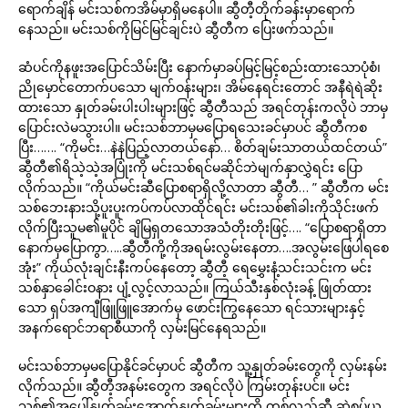
ရောက်ချိန် မင်းသစ်ကအိမ်မှာရှိမနေပါ။ ဆွီတီ့တိုက်ခန်းမှာရောက်
နေသည်။ မင်းသစ်ကိုမြင်မြင်ချင်းပဲ ဆွီတီက ပြေးဖက်သည်။
ဆံပင်ကိုနဖူးအပြောင်သိမ်းပြီး နောက်မှာခပ်မြင့်မြင့်စည်းထားသောပုံစံ၊
ညိုမှောင်တောက်ပသော မျက်ဝန်းများ၊ အိမ်နေရင်းတောင် အနီရဲရဲဆိုး
ထားသော နှုတ်ခမ်းပါးပါးများဖြင့် ဆွီတီသည် အရင်တုန်းကလိုပဲ ဘာမှ
ပြောင်းလဲမသွားပါ။ မင်းသစ်ဘာမှမပြောရသေးခင်မှာပင် ဆွီတီကစ
ပြီး……. “ကိုမင်း…နဲနဲပြည့်လာတယ်နော်… စိတ်ချမ်းသာတယ်ထင်တယ်”
ဆွီတီ၏ရိသဲ့သဲ့အပြုံးကို မင်းသစ်ရင်မဆိုင်ဘဲမျက်နှာလွှဲရင်း ပြော
လိုက်သည်။ “ကိုယ်မင်းဆီပြောစရာရှိလို့လာတာ ဆွီတီ… ” ဆွီတီက မင်း
သစ်ဘေးနားသို့ပူးပူးကပ်ကပ်လာထိုင်ရင်း မင်းသစ်၏ခါးကိုသိုင်းဖက်
လိုက်ပြီးသူမ၏မူပိုင် ချိမြရှတသောအသံတိုးတိုးဖြင့်…. “ပြောစရာရှိတာ
နောက်မှပြောကွာ…..ဆွီတီကို့ကိုအရမ်းလွမ်းနေတာ….အလွမ်းဖြေပါရစေ
အုံး” ကိုယ်လုံးချင်းနီးကပ်နေတော့ ဆွီတီ့ ရေမွှေးနံ့သင်းသင်းက မင်း
သစ်နှာခေါင်းဝနား ပျံ့လွင့်လာသည်။ ကြယ်သီးနှစ်လုံးခန့် ဖြုတ်ထား
သော ရှပ်အကျီဖြူဖြူအောက်မှ ဖောင်းကြွနေသော ရင်သားများနှင့်
အနက်ရောင်ဘရာစီယာကို လှမ်းမြင်နေရသည်။
မင်းသစ်ဘာမှမပြောနိုင်ခင်မှာပင် ဆွီတီက သူ့နှုတ်ခမ်းတွေကို လှမ်းနမ်း
လိုက်သည်။ ဆွီတီ့အနမ်းတွေက အရင်လိုပဲ ကြမ်းတုန်းပင်။ မင်း
သစ်၏အပေါ်နှုတ်ခမ်းအောက်နှုတ်ခမ်းများကို တစ်လှည့်ဆီ ဆွဲစုပ်ယူ