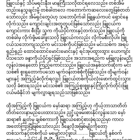
ဖြူငယ်နှင့် သိပ်မရင်းနှီး။ မာနကြီးသလိုထင်ရလေသည်။ တစ်အိမ်
တည်းနေသူချင်းမို့ တစ်ခါတလေ ကတောက်ကဆလေးတွေဖြစ်တတ်
သော်လည်း အိမ်ရှင်တွေပဲဟု သဘောပိုက်ခါ ဖြူနွယ်ကပင် ရှောင်နေ
လိုက်သည်။ ကျောင်းချင်းအတူတူပင်ဖြစ်သော်လည်း ဖြူငယ်က
ကျောင်းကား စီးပြီး သူက ကိုယ်ပိုင်ကားနှင့်တက်သည်။ ဖြူငယ့်ကို
တစ်ခါမှ လိုက်ဖို့မခေါ်ဖူးသလို ဖြူငယ်ကလည်း လိုက်မစီးလိုပါ။ ဖြူ
ငယ်သဘောကျသည်က မင်းသစ်ကိုပင်ဖြစ်သည်။ မင်းသစ်က အရပ်
ရှည်ရှည် ထောင်ထောင်မောင်းမောင်းနှင့် ရင်အုပ်ထွားထွား ယောကျာ်း
ပီသသော ခန္ဒာကိုယ်ပိုင်ရှင်ဖြစ်သည်။ အသားအရည်က မဖြူလွန်းမညို
လွန်းပဲအနေတော် ကြည့်ကောင်းသည်။ ဖြူငယ်အနှစ်သက်ဆုံးက မင်း
သစ်၏ စူးရှတောက်ပသော မျက်ဝန်းတစ်စုံကိုဖြစ်သည်။ ထိုမျက်ဝန်း
များနှင့် အကြည့်ခံလိုက်ရလျှင် ဖြူငယ်တစ်ကိုယ်လုံးဖောက်ထွင်းသွား
သလို ခံစားရသည်။ မင်းသစ်၏ အကြည့်စူးစူူးနှင့်ကြုံလိုက်တိုင်းဖြူ
ငယ်မခံနိုင်ဘဲ မျက်လွှာချရသည်သာဖြစ်သည်။
ထိုအကြည့်ကို ဖြူငယ်က မှော်ဆရာ အကြည့်ဟု ကိုယ့်ဘာသာတိတ်
တိတ်လေးနာမည်ပေးထားသည်။ ညှို့ယူဖမ်းစားနိုင်လွန်းသော မှော်
ဆရာ၏ နှုတ်မှ ချစ်စကားကို ဖြူငယ်စောင့်စားခဲ့ရသည်မှာ ကာလ
အတော်ကြာပြီဖြစ်သော်လည်း ဒီနေ့လိုအဖြစ်မျိုးကိုတော့
တစ်သက်နှင့်တစ်ကိုယ် မမျှော်လင့်ဖူးပါ………. ဖြူငယ်တို့ နှစ်ဝက်
စာမေးပွဲမနက်ဖြန်ဆို ပြီးပြီ။ ဒီကြားထဲမှာ မင်းသစ်ကလည်း အလုပ်တွေ