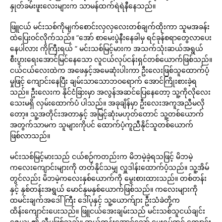
နှုတ်ခမ်းဖူးလေးများက သာမန်ထက်ရဲရဲနီနေသည်။
ဖြူငယ် မင်းသစ်ကိုမျက်စောင်းလှလှလေးတစ်ချက်ထိုးကာ သူမအခန်း
ထဲပြေးဝင်လိုက်သည်။ “အော် စာမေးပွဲနီးနေခါမှ ရင်ခုန်စရာတွေလာပေး
နေပါလား ကိုကြီးရယ် “ မင်းသစ်မြင့်မားက အသက်သုံးဆယ်အရွယ်
စီးပွားရေးအောင်မြင်နေသော လူငယ်လုပ်ငန်းရှင်တစ်ယောက်ဖြစ်သည်။
ငယ်ငယ်လေးထဲက အဖေနှင့်အမေဆုံးပါးကာ ဦးလေးဖြစ်သူထောက်ပံ့
မှုဖြင့် ကျောင်းနေပြီး ချမ်းသာသောဘဝရောက် အောင်ကြိုးစားခဲ့ရ
သည်။ ဦးလေးက နိုင်ငံခြားမှာ အလွန်အဆင်ပြေနေတော့ သူ့ကိုလိုလေး
သေးမရှိ လှမ်းထောက်ပံ ပါသည်။ အခုချိန်မှာ ဦးလေးအကူအညီမလို
တော့။ သူ့အတိုင်းအတာနှင့် အမြင့်ဆုံးမဟုတ်တောင် သူ့တစ်ယောက်
အတွက်သာမက သူများကိုပင် ထောက်ပံ့ကူညီနိုင်သူတစ်ယောက်
ဖြစ်လာသည်။
မင်းသစ်မြင့်မားသည် ငယ်စဉ်ကတည်းက မိဘမဲ့ခဲ့ရသဖြင့် မိဘမဲ့
ကလေးကျောင်းများကို တတ်နိုင်သမျှ လှူဒါန်းထောက်ပံ့သည်။ သူ့အိမ်
တွင်လည်း မိဘမဲ့ကလေးနှစ်ယောက်ကို မွေးစားထားသည်။ တစ်တန်း
နှင့် နှစ်တန်းအရွယ် မောင်နှမနှစ်ယောက်ဖြစ်သည်။ ကလေးများကို
ထမင်းချက်အဒေါ်ကြီး ဒေါ်ပုနှင့် သူ့ယောက်ျား ဦးသံခဲတို့က
ထိန်းကျောင်းပေးသည်။ ဖြူငယ်အေးချမ်းသည် မင်းသစ်သူငယ်ချင်း
ဇေယျ ၏ ညီမဖြစ်သည်။ ဆယ်တန်းအောင်သော် မွေးရပ်တွင် ကျောင်း