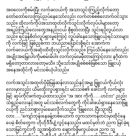
အဝလေးကိုစမ်းပြီး လက်ခလယ်ကို အသာသွင်းကြည့်လိုက်တော့
တော်တော်လေးကြပ်ညပ်နေသော်လည်း လက်တစ်စစ်လောက်ဝင်သွား
သည်။ ထိုလက်ကိုပဲအသာထုတ်လိုက်သွင်းလိုက်လုပ်ပါများတော့
အရည်ကြည်လေးတွေအနည်းငယ် စိုစွတ်လာပြီး သွင်းရပိုလွယ်လာ
သည်။ ရင်ခုန်စိတ်လှုပ်ရှားမှုကြောင့် လှုပ်ခါနေသောဖြူငယ့်ရင်သားများ
ကို လက်ဖြင့် ဖြစ်ညှစ်ကာ ဘယ်ညာပြောင်းစို့ရင်း အောက်က
လက်ခလယ်ကိုအဆုံးထိထိုးသွင်းလိုက်သည်။ ကြပ်သိပ်နေသော်လည်း
အပျိုးအမြှေးပါးကိုမစမ်းမိပါ။ လက်လှမ်းမမှီတာကြောင့်လား နဂိုထဲက
မရှိတော့တာလားတော့မသိ။ သို့သော်အပျိုစစ်စစ်ဖြစ်သော ဖြူငယ့်
အနေအထိုင်ကို မင်းသစ်ယုံပါသည်။
လက်အသွင်းအထုတ်ပိုမိုမြန်ဆန်လာသည်နှင့်အမျှ ဖြူငယ်ကိုယ်လုံး
လေးမှာလည်း ယိမ်းထိုးလှုပ်ရှားရင်း မင်းသစ်၏ ခေါင်းကို လက်များ
ဖြင့် ဆုပ်ကိုင်ဖက်တွယ်ထားသည်။ “အ အား ကိုကို…….ဟင်းးး” ညည်း
သံရှည်လေးနှင့်အတူ မင်းသစ်လက်တွေကို ကိုင်ခါဖယ်ရှားနေသောဖြူ
ငယ့်ကို ညင်သာစွာလှမ်းမေးလိုက်သည်။ ”ဖြူလေး..ပြီးသွားပြီ
လား……”ကျော်ဘုန်းနေခန့်တစ်ယောက် လူကသာကန်တင်းမှာထိုင်နေ
ပေမဲ့ စိတ်တွေက ဟိုဟိုဒီဒီပျံ့လွင့်နေသည်။ မထင်မှတ်ဘဲ ညက မြင်ခဲ့ရ
သောမြင်ကွင်းကို သူ့အာရုံထဲက ဖျောက်ဖို့မလွယ်ပေ။ ညက သူ့
သူငယ်ချင်းအိမ်မှာ ပါတီရှိလို့ အိမ်ပြန်အိပ်မည်မဟုတ်ကြောင်း ကိုမင်း