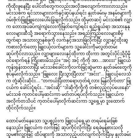
ကိုထိုးဖွနေပြီး ပေါင်တံတွေကလည်းအလိုအလျောက်ကားလာသည်။
မင်းသစ်က ရင်သားများလက်နှင့်ဆုပ်နယ်ရင်း နှုတ်ခမ်းမှ အနမ်းများကို
ဝမ်းဗိုက်ဖြူဖြူလေးပေါ်ခြွေချလိုက်သည်။ ထိုမှတဆင့် မင်းသစ်၏ လျှာ
က တောအုပ်ခပ်ကျဲကျဲလေးကိုဖြတ်ကျော်ရင်း ရည်ရွယ်ရာ အသားနုနု
လေးများဆီသို့ အရောက်သွားနေသည်။ အရည်ကြည်လေးများစိမ့်
ထွက်ရာ အသားလွှာနှစ်ခုကို လက်နှင့်အသာဖြဲလိုက်ပြီး လျှာနှင့်ထိုးဆွ
ကစားလိုက်တော့ ဖြူငယ့်လက်များက သူ့ခေါင်းကိုမလွတ်တမ်း
ဆုပ်ကိုင်လာသည်။ လျှာဖျားလေးနှင့်ထိုးကာ ထိုးကာ အတွင်းပိုင်သို့ပိုမို
ဝင်ရောက်ရန် ကြိုးစားမိသည်။ “အင့် အင့် ကိုကို အာ….အားးးး” ဖြူငယ်
ကုန်းရုန်းထလာပြီး မင်းသစ်ခေါင်းကိုလက်ဖြင့်ဆွဲမကာ နှုတ်ခမ်းတွေကို
စုပ်နမ်းလိုက်သည်။ “ဖြူလေး ပြီးသွားပြီလား” “အင်းး”… ဖြူငယ့်လေသံ
က တုံ့ဆိုင်းဆိုင်း…. “တကယ်ပြီးတာရောဟုတ်ရဲ့လား မြန်လိုက်တာ” ဖြု
ငယ်က ခေါင်းငုံ့ရင်း…“အင်းဆို” “ဒါဆိုကိုကို့ကို တစ်လှည့်လုပ်ပေးနော်”
မင်းသစ် ကုတင်ပေါ်မှဆင်းကာ မတ်တပ်ရပ်လိုက်သည်။ ဖြူငယ်က
အလိုက်တသိပင် ကုတင်ပေါ်မှာလိုက်ဆင်းကာ သူ့ရှေ့မှာ ဒူးထောက်
ထိုင်လိုက်သည်။
ထောင်မတ်နေသော သူ့ပစ္စည်းက ဖြူငယ့်ရှေ့မှာ တရမ်းရမ်းဖြစ်
နေသည်။ ဖြူငယ်က လက်ဖြင့် ဆုပ်ကိုင်လိုက်ပြီး ရေခဲမုန့်စားသလို
သူမ၏လျှာဖြင့် ထိပ်ဖျားကို အသာလှည့်ပတ်လျက်လိုက်ပြီးမှ နှုတ်ခမ်း