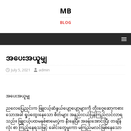
MB
BLOG
အပေးအယူမျှ
July 5, 2021
admin
အပေးအယူမျှ
ညလေပြေညှင်းက ဖြူငယ့်ဆံနွယ်ပျော့ပျော့များကို တိုးဝှေ့ဆော့ကစား
သောအခါ ရှုပ်ထွေးနေသော စိတ်များ အနည်းငယ်ပြန်ကြည်လင်လာရ
သည်။ ဖြူငယ့်ပထမနှစ်စာမေးပွဲက နီးနေပြီ။ အခန်းအောင်းပြီး တချိန်
လုံး စာ ကြည့်နေရသဖြင့် ခေါင်းတွေမူးကာ မကြည်မလင်ဖြစ်နေသော