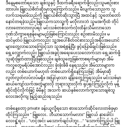
ဒီနေ့မှစတော်ရသော ချစ်သူနှင့် ဒီထက်ခရီးရောက်ဖို့လည်းသူမစဉ်းစား
ထားပါ။ ဖြူငယ်စိတ်ဆိုးမှာသူကြောက်သည်။ မီးပျက်သောညက သူ
လက်သရမ်းမိသည်ကို ဖြူငယ်စိတ်ဆိုးသွားပြီ အထင်နှင့် သူတော်တော်
နောင်တရခဲ့သည်။ ဖြူငယ်ကသာသူ့ကို မလိုလားဘဲ သူမအကိုထံ တိုင်
လားတောလားလုပ်ရင် မင်းသစ်တစ်သက်လုံးထိန်းသိမ်းလာသော
ဂုဏ်သိက္ခာရေစုန်မျောမည်ဖြစ်ကြောင်းလည်း စဉ်းစားမိသည်။ မ
ထင်မှတ်ပဲ ဖြူငယ်ကလည်း သူ့အပေါ်စိတ်ဝင်စားသည့်အရိပ်အယောင်
များတွေ့လာသောကြောင့်သာ သူအရဲစွန့်ပြီး ဖွင့်ပြောမိချင်းဖြစ်သည်။
ရှေ့လျှောက်လည်း ဖြူငယ်အခွင့်အရေးပေးသလောက်သာ ရှေ့ဆက်ဖို့
သူဆုံးဖြတ်ထားပြီးဖြစ်သည်။ ချစ်သူတွေဖြစ်ကာစရက်များမှာ အိမ်
ကလူတွေမရိပ်မိအောင်လည်း ဖုံးဖုံးဖိဖိ နေရသည်။ အိမ်သားများက
လည်း တစ်ယောက်မဟုတ် တစ်ယောက်ရှိနေကြသဖြင့် အိမ်မှာဆို
လွတ်လွတ်လပ်လပ်မရှိ။ အပြင်မှာသာ ချိန်းတွေ့ကြရသည်။ မင်းသစ်မှာ
ဆယ်ကျော်သက်အတွဲများလို ဘုရားသွားလိုက် ရုပ်ရှင်ကြည့်လိုက် မုန့်
ဆိုင်ထိုင်လိုက်ဖြင့် မိမိနှင့် အသက် ဆယ်နှစ်လောက်ကွာသောချစ်သူ
လေးအလိုကျ ဖြည့်ဆည်းရသည်။
တစ်နေ့တော့ private ခန်းယူလို့ရသော စားသောက်ဆိုင်လေးတစ်ခုမှာ
ထိုင်ကြသည်။ “ ဖြူလေး.. ဘီယာသောက်မလား“ ဖြူငယ် နှာခေါင်း
လေးရှုံ့ရင်း .. “ဟင့်အင်း မသောက်ချင်ပါဘူး….“ “သောက်ကြည့်ပါ ဖြူ
လေးရဲ့…အရသာမဆိုးပါဘူး“ မင်းသစ်အတင်းတိုက်တွန်းသဖြင့် ဖြူ