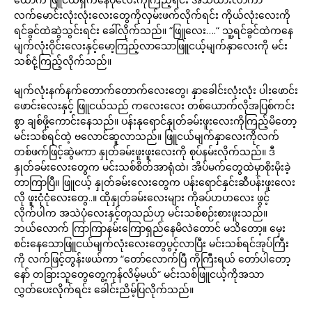
လက်မောင်းလုံးလုံးလေးတွေကိုလှမ်းဖက်လိုက်ရင်း ကိုယ်လုံးလေးကို
ရင်ခွင်ထဲဆွဲသွင်းရင်း ခေါ်လိုက်သည်။ “ဖြူလေး….“ သူ့ရင်ခွင်ထဲကနေ
မျက်လုံးဝိုင်းလေးနှင့်မော့ကြည့်လာသောဖြူငယ့်မျက်နှာလေးကို မင်း
သစ်ငုံ့ကြည့်လိုက်သည်။
မျက်လုံးနက်နက်တောက်တောက်လေးတွေ၊ နှာခေါင်းလုံးလုံး ပါးဖောင်း
ဖောင်းလေးနှင့် ဖြူငယ်သည် ကလေးလေး တစ်ယောက်လိုအပြစ်ကင်း
စွာ ချစ်ဖို့ကောင်းနေသည်။ ပန်းနုရောင်နှုတ်ခမ်းဖူးလေးကိုကြည့်မိတော့
မင်းသစ်ရင်ထဲ့ ဗလောင်ဆူလာသည်။ ဖြူငယ်မျက်နှာလေးကိုလက်
တစ်ဖက်ဖြင့်ဆွဲမကာ နှုတ်ခမ်းဖူးဖူးလေးကို စုပ်နမ်းလိုက်သည်။ ဒီ
နှုတ်ခမ်းလေးတွေက မင်းသစ်စိတ်အာရုံထဲ၊ အိပ်မက်တွေထဲမှာစိုးမိုးခဲ့
တာကြာပြီ။ ဖြူငယ့် နှုတ်ခမ်းလေးတွေက ပန်းရောင်နှင်းဆီပန်းဖူးလေး
လို ဖူးငုံငုံလေးတွေ..။ ထိုနှုတ်ခမ်းလေးများ ကိုခပ်ဟဟလေး ဖွင့်
လိုက်ပါက အသဲပုံလေးနှင့်တူသည်ဟု မင်းသစ်စဉ်းစားဖူးသည်။
ဘယ်လောက် ကြာကြာနမ်းကြောရှည်နေမိလဲတောင် မသိတော့။ မှေး
စင်းနေသောဖြူငယ်မျက်လုံးလေးတွေပွင့်လာပြီး မင်းသစ်ရင်အုပ်ကြီး
ကို လက်ဖြင့်တွန်းဖယ်ကာ “တော်လောက်ပြီ ကိုကြီးရယ် တော်ပါတော့
နော် တခြားသူတွေတွေ့ကုန်လိမ့်မယ်“ မင်းသစ်ဖြူငယ့်ကိုအသာ
လွှတ်ပေးလိုက်ရင်း ခေါင်းညိမ့်ပြလိုက်သည်။