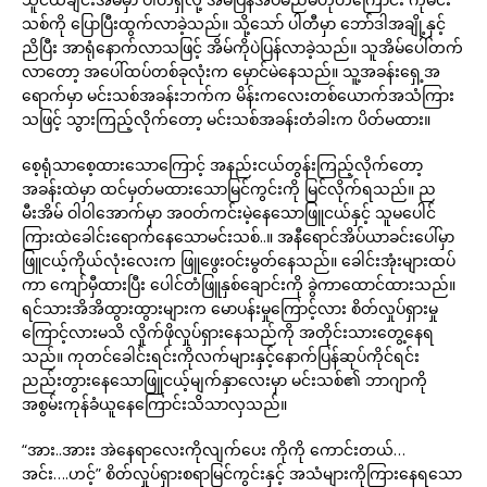
သစ်ကို ပြောပြီးထွက်လာခဲ့သည်။ သို့သော် ပါတီမှာ ဘော်ဒါအချို့နှင့်
ညိပြီး အာရုံနောက်လာသဖြင့် အိမ်ကိုပဲပြန်လာခဲ့သည်။ သူအိမ်ပေါ်တက်
လာတော့ အပေါ်ထပ်တစ်ခုလုံးက မှောင်မဲနေသည်။ သူ့အခန်းရှေ့အ
ရောက်မှာ မင်းသစ်အခန်းဘက်က မိန်းကလေးတစ်ယောက်အသံကြား
သဖြင့် သွားကြည့်လိုက်တော့ မင်းသစ်အခန်းတံခါးက ပိတ်မထား။
စေ့ရုံသာစေ့ထားသောကြောင့် အနည်းငယ်တွန်းကြည့်လိုက်တော့
အခန်းထဲမှာ ထင်မှတ်မထားသောမြင်ကွင်းကို မြင်လိုက်ရသည်။ ည
မီးအိမ် ဝါဝါအောက်မှာ အဝတ်ကင်းမဲ့နေသောဖြူငယ်နှင့် သူမပေါင်
ကြားထဲခေါင်းရောက်နေသောမင်းသစ်..။ အနီရောင်အိပ်ယာခင်းပေါ်မှာ
ဖြူငယ့်ကိုယ်လုံးလေးက ဖြူဖွေးဝင်းမွတ်နေသည်။ ခေါင်းအုံးများထပ်
ကာ ကျော်မှီထားပြီး ပေါင်တံဖြူနှစ်ချောင်းကို ခွဲကာထောင်ထားသည်။
ရင်သားအိအိထွားထွားများက မောပန်းမှုကြောင့်လား စိတ်လှုပ်ရှားမှု
ကြောင့်လားမသိ လှိုက်ဖိုလှုပ်ရှားနေသည်ကို အတိုင်းသားတွေ့နေရ
သည်။ ကုတင်ခေါင်းရင်းကိုလက်များနှင့်နောက်ပြန်ဆုပ်ကိုင်ရင်း
ညည်းတွားနေသောဖြူငယ့်မျက်နှာလေးမှာ မင်းသစ်၏ ဘာဂျာကို
အစွမ်းကုန်ခံယူနေကြောင်းသိသာလှသည်။
“အား..အားး အဲနေရာလေးကိုလျက်ပေး ကိုကို ကောင်းတယ်…
အင်း….ဟင့်” စိတ်လှုပ်ရှားစရာမြင်ကွင်းနှင့် အသံများကိုကြားနေရသော