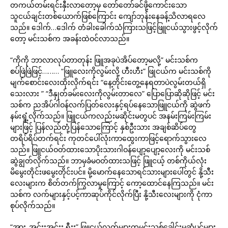
တကယ်တမ်းရင်းနှီးလာတော့မှ တော်တော်ခင်ဖို့ကောင်းသော
သူငယ်ချင်းတစ်ယောက်ဖြစ်ကြောင်း ကျော်ဘုန်းနေခန့်သိလာရလေ
သည်။ ဒေါက်…ဒေါက် တံခါးခေါက်သံကြားသဖြင့်ဖြူငယ်သွားဖွင့်လိုက်
တော့ မင်းသစ်က အခန်းထဲဝင်လာသည်။
“ကိုကို ဘာလာလုပ်တာတုန်း ဖြူအခုပဲအိပ်တော့မလို့” မင်းသစ်က
စပ်ဖြဲဖြဲဖြင့်……… “ဖြူလေးကိုလွမ်းလို့ ဟီးဟီး” ဖြုငယ်က မင်းသစ်ကို
မျက်စောင်းလေးထိုးလိုက်ရင်း “နေ့တိုင်းတွေ့နေရတာပဲလွမ်းတယ်ရှိ
သေးလား ” “ဒီနှုတ်ခမ်းလေးကိုလွမ်းတာလေ” ပြောပြောဆိုဆိုဖြင့် မင်း
သစ်က ညအိပ်ဂါဝန်လက်ပြတ်လေးနှင့်ရပ်နေသောဖြူငယ်ကို ဆွဲဖက်
နမ်းရှုံ့လိုက်သည်။ ဖြူငယ်ကလည်းမဆိုင်းမတွပင် အနမ်းကြမ်းကြမ်း
များဖြင့် ပြန်လည်တုံ့ပြန်သောကြောင့် နှစ်ဦးသား အချစ်ဆိပ်တွေ
တရိပ်ရိပ်တက်ရင်း ကုတင်ပေါ်လုံးကာထွေးကာဖြင့်ရောက်သွားလေ
သည်။ ဖြူငယ်ဝတ်ထားသောပိုးသားဂါဝန်ပျော့ပျော့လေးကို မင်းသစ်
ဆွဲချွတ်လိုက်သည်။ ဘာမှခံမဝတ်ထားသဖြင့် ဖြူငယ့် တစ်ကိုယ်လုံး
မိမွေးတိုင်းဖမွေးတိုင်းပင်။ မို့မောက်နေသောရင်သားများပေါ်တွင် နို့သီး
လေးများက စိတ်တက်ကြွလာမှုကြောင့် ကော့ထောင်နေကြသည်။ မင်း
သစ်က လက်များနှင့်ပင့်ကာဆုပ်ကိုင်လိုက်ပြီး နို့သီးလေးများကို ငုံကာ
စုပ်လိုက်သည်။
“အား..အင်းးအင်းး ရှီးး” ဖြူငယ့်လက်များကမင်းသစ်ခေါင်းမှဆံပင်များ