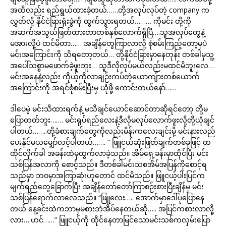
အထိလည်း ရည်ရွယ်ထားခဲ့တယ်……တို့အလုပ်လုပ်တဲ့ company က
လွှတ်လို့ နိုင်ငံခြားရုံးခွဲကို ထွက်သွားရတယ်……… ကိုမင်း တို့ကို
အဆက်အသွယ်ဖြတ်ထားတာတစ်နှစ်လောက်ရှိပြီ….သူအလုပ်တွေနဲ့
မအားလို့ပဲ ထင်မိတာ…… အချိန်တွေကြာလာလို့ စုံစမ်းကြည့်တော့မှပဲ
မင်းအကြောင်းကို သိရတော့တယ်… တို့နိုင်ငံခြားမှာနေတုန်း တစ်ခါမှသူ့
အပေါ်သစ္စာမဖောက်ခဲ့ဖူးဘူး… သူဒီလိုလုပ်မယ်လည်းမထင်မိဘူးလေ…
မင်းအနေနဲ့လည်း ကိုယ့်ကိုလာချဉ်းကပ်တဲ့ယောကျ်ားတစ်ယောက်
အကြောင်းကို အရင်စုံစမ်းပြီးမှ ယုံဖို့ ကောင်းတယ်နော်……
ဒါပေမဲ့ မင်းသိထားရက်နဲ့ မသိချင်ယောင်ဆောင်တာဆိုရင်တော့ တို့မ
ပြောတတ်ဘူး……. မင်းရုပ်ရည်လေးနဲ့ဒီလိုမလုပ်လောက်ဖူးလို့တို့ယုံချင်
ပါတယ်……..တို့ခံစားချက်တွေကိုလည်းမိန်းကလေးချင်းမို့ မင်းနားလည်
ပေးနိုင်မယမျှော်လင့်ပါတယ်……. ” ဖြူငယ်ဆုံးဖြတ်ချက်တစ်ခုဖြင့် ထ
ထိုင်လိုက်ခါ အခန်းထဲမှထွက်လာခဲ့သည်။ အိမ်ရှေ့ခန်းမှာထိုင်ပြီး မင်း
သစ်ပြန်အလာကို စောင့်သည်။ ဒီတစ်ခါမင်းသစအိမ်အပြန်ကိုစောင့်ရ
သည်မှာ ဘဝမှာအကြာဆုံးဟုတောင် ထင်မိသည်။ ဖြူငယ့်ပါးပြင်က
မျက်ရည်တွေခြောက်ပြီး အချိန်တော်တော်ကြာစဉ်းစားပြီးချိန်မှ မင်း
သစ်ပြန်ရောက်လာလေသည်။ “ဖြူလေး….. အောက်မှာဒေါ်ပုပြောနေ
တယ် နေ့ခင်းထဲကဘာမှမစားဘဲအိပ်နေတယ်ဆို….. အပြင်ကစားလာလို့
လား….ဟင်……” ဖြူငယ့်ကို ထိုင်နေတာမြင်သောမင်းသစ်ကလှမ်းပြော