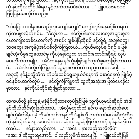
ကို နင်ကိုယ်တိုင်ပဲစီရင် နင့်လက်ထဲမှာပဲနင်ထား…..” ဖြူငယ်ဇဝေဇဝါ
ဖြင့်ပြန်မေးလိုက်သည်။
“နင်ပြောတာငါနားမလည်ဘူးကျော်ကျော်” ကျော်ဘုန်းနေခန့်စီကရက်
ကိုထပ်ဖွာလိုက်ရင်း…. “ဒီလိုဟာ…… နင်တို့မိန်းကလေးတွေအများစုက
ယောကျ်ားတစ်ယောက်ကို အရမ်း ချစ်မိပြီဆိုရင် နင့်တို့ရဲ့ အချစ်တွေ၊
ဘဝတွေ၊ အကုန်ပုံအပ်ပစ်လိုက်ကြတယ်…..ကိုယ်မလုပ်ချင်ရင် မဖြစ်
ချင်တဲ့ကိစ္စတွေတောင်မှ ကိုယ့်ချစ်သူက အတင်းတောင်းဆိုရင် လုပ်
ပေးလိုက်တာမျိုး…..အဲဒီကနေမှ နင်တို့မဖြစ်ချင်တဲ့ကိစ္စတွေဖြစ်လာတာ
ပဲ…… အဲဒါနင်တို့ကံကြမ္မာကို သူများလက်ထဲ ထည့်ထားတာပေါ့……
အခုဆို နင်နဲ့မဆွီတီက ကိုမင်းသစ်ရွေးချယ်ခံရမှာကို စောင့်နေတဲ့ ပြိုင်ပွဲ
ဝင်နှစ်ယောက်လိုပဲ……. နင်တို့ကံကြမ္မာကို သူကို့အဆုံးအဖြတ်ပေးခိုင်း
မှာလား…..နင်ကိုယ်တိုင်ဆုံးဖြတ်မှာလား……..
တကယ်လို့ နင်သူနဲ့ မခွဲနိုင်လို့ဘာတွေပဲဖြစ်ဖြစ် သူ့ကိုယူမယ်ဆိုရင် အဲဒါ
နင်ကိုယ်တိုင်ဆုံးဖြတ်တာပဲ…..အဲလိုမဟုတ်ဘဲ နင်က နောက်ဆုတ်ပေး
ချင်တဲ့စိတ်ရှိပေမဲ့ ကိုမင်းသစ်ကနင့်ကိုပဲချစ်လို့ လက်ထပ်မယ်ဆိုတဲ့ကိစ္စ
ကို နင်လိုက်လျောပေးလိုက်တာ ဆိုရင် သူဆုံးဖြတ်တာကို နင်နာခံလိုက်
တာပဲ…….. နင်နားလည်လား…….” “အင်း…..နားလည်သလိုလိုပဲ”
“အေး..ဒါဆိုသွားရအောင်…ငါလည်းှဗိုက်ဆာနေပြီ….” ဖြူငယ်တို့ပြန်