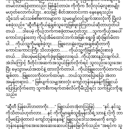
တမင်လာပြောတာလည်း ဖြစ်နိုင်တာပဲ။ ကိုကိုက ဒီလိုလုပ်မဲ့လူစားမျိုး
မဟုတ်လောက်ပါဘူး…စသဖြင့် စိတ်အားတင်းကာ နေနေရသည်။
သို့သော် မင်းသစ်၏စကားများက သူမမျှော်လင့်ချက်အားလုံးကို ပြိုလဲ
စေခဲ့သည်။ “ဆွီတီနဲ့ကိုယ်နဲ့ချစ်သူတွေဖြစ်ဖူးခဲ့ကြတယ်ဆိုတာဟုတ်ပါ
တယ် ……ဒါပေမဲ့ ကိုယ့်ဘက်ကစခဲ့တာမဟုတ်ဘူး…..သူကကိုယ့်အပေါ်
ကောင်းလွန်းတော့ ကိုယ့်အိမ်ထောင်ဘက်အဖြစ် ရွေးဖို့ ဆုံးဖြတ်မိတာ
ပါ….. ကိုယ်သူ့ကိုမချစ်ခဲ့ဘူး……ဖြူလေးနဲ့တွေ့မှအချစ်ဆိုတာကို
ကောင်းကောင်းကြီး သိလာခဲ့တာ…….. ကိုယ်သူ့ကိုဖြတ်ဖို့စဉ်းစားခဲ့
တယ်….. ဒါပေမဲ့မပြောရက်ခဲ့ဖူးဖြူလေးရယ်…ကိုယ့်အားနည်းချက်ပါ..
အဲဒါကြောင့် ဒီတိုင်းအဆက်အသွယ်ဖြတ်လိုက်ရင် သူလည်းသွေးအေး
ပြီး မေ့သွားမယ်အထင်နဲ့ ထားလိုက်တာပါ… ကိုယ်ဖြူလေးကိုပဲတကယ်
ချစ်တာ….ဖြူလေးကိုပဲလက်ထပ်မှာ….ဘယ်သူဘာပြောပြော အဲတာ
အမှန်တရားပဲ… ” ဖြစ်ပျက်သမျှအားလုံး ကျော်ဘုန်းနေခန့်ကိုဖြူငယ်
ပြောပြလိုက်တော့ သူကစီးကရက်တစ်လိပ်ကိုမီးညှိရင်း သက်ပြင်းကိုချ
သည်။
“ဆွီတီ ပြန်ပေါ်လာတာကိုး……” ဖြူငယ်တအံ့တသြဖြင့်……. “နင်..နင်သူ့
ကိုသိတယ်ဟုတ်လား……နင် ကိုကို့မှာချစ်သူရှိမှန်းသိရဲ့သားနဲ့ ငါ့ကို ဘာ
လို့မပြောခဲ့တာလဲ ကျော်ဘုန်းနေခန့်” ဖြူငယ့်ဒေါသအမေးကို ကျော်
ဘုန်းနေခန့်ကအေးအေးဆေးဆေးပင်ပြန်ဖြေလိုက်သည်။ “အရင်က သူ