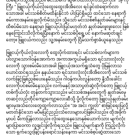
ကြီး “ ဖြူငယ့်ကိုယ်လုံးထွေးထွေးအိအိလေး ရင်ခွင်ထဲရောက်လာ
သောအခါ မင်းသစ်စိတ်မထိန်းနိုင်ဘဲ ပါးပြင်ရှိမည် ထင်သော နေရာကို
စမ်းကာအနမ်းချွေလိုက်မိသည်။ သို့သော် မင်းသစ်၏နှုတ်ခမ်းများနှင့်
ထိစပ်မိသော နေရာမှာ ဖြူငယ့်ပါးပြင်မဟုတ်ဘဲ နှုတ်ခမ်းဖူးဖူးလေး ဖြစ်
နေကြောင်းသိလိုက်ရပြီးနောက် မင်းသစ်ပိုရွေ့ပင် နောက်မဆုတ်ချင်
တော့။ ဖြူငယ်ကလည်း သူ့အနမ်းတွေကို ငြိမ်သက်စွာခံယူနေသည်။
ဖြူငယ့်ကိုယ်လုံးလေးကို ထွေးပိုက်ထားရင်း မင်းသစ်လက်များက
ပါးလွှာသောဂါဝန်အောက်က အကာအကွယ်မရှိသော ရင်သားလုံးလုံး
လေးကို သွားစမ်းမိသောအခါ ဖြူငယ့်အသက်ရှူသံတွေ ပိုမြန်လာသ
ယောင်ထင်ရသည်။ နုနယ်သော ရင်သားလုံးလုံးအိအိလေးကို မင်းသစ်
လက်ဖြင့်ဖြစ်ညှစ်ပေးနေမိသည်။ ဂါဝန်ကပါးလွန်းတော့ နို့သီးခေါင်း
လေးကိုပင်စမ်းမိနေသည်။ လက်မနှင့်အသာပွတ်ဆွဲလိုက်တော့ ဖြူငယ့်
တစ်ကိုယ်လုံး တုန်တက်သွားသည်။ မင်းသစ်အနမ်းတွေကို နှုတ်ခမ်းမှ
တဆင့်လည်တိုင်ကျော့ကျော့လေးဆီသို့ ပို့လိုက်တော့ ဖြူငယ့်နှုတ်ခမ်း
ဖျားမှအသံလေးတွေထွက်လာသည်။ “အ အင်း ကျွတ်“ စာဖြင့်ရေးပြလို့
မတတ်နိုင်သော မပီမပြင်ညည်းသံလေးများပင်ဖြစ်ပါသည်။ ထိုအခိုက်
မှာပင် မီးကပြန်လာသည်။ လုံးထွေးနေသောနှစ်ယောက်သား မျက်လုံး
များပြာဝေကာ လူချင်းခွဲလိုက်ရသည်။ ဖြူငယ့်မျက်နှာကို ကြည့်လိုက်
သော ရှက်သွေးဖြင့်ပန်းရောင်သန်းနေကာ မင်းသစ်စုပ်ဆွဲထားသော