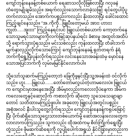
ကျော်ဘုန်းနေခန့်တစ်ယောက် ရေဆာသလိုလိုဖြစ်လာပြီး ဂလုခနဲ
တံတွေးမျိုချမိသည်။ အရက်လည်းသောက်လာခဲ့သဖြင့် ရင်တွေပါပိုပူ
တက်လာသည်။ အောက်ကပစ္စည်းကလည်း နိုးထလာပြီး ခေါင်းထောင်
ကြည့်ချင်နေသည်။ “အ..ကိုကို…ဖြူပီးတော့မယ် အားး ဟားးး
ကျွတ်……အူးးးး” ကြည့်နေရင်းပင် ဖြူငယ်တစ်ယောက် ကော့တက်နေ
သောသူမရင်သားများကိုလက်ဖြင့်ဆုပ်နယ်ရင်း ခံစားမှု အထွတ်အထိပ်
သို့ ရောက်သွားပုံရသည်။ မင်းသစ်လည်း ကုန်းထလာပြီး တံခါးဘက်
မျက်နှာလှည့်လိုက်သောကြောင့် ကျော်ဘုန်းနေခန့် ရုတ်တရက် နံရံ
ဘက်ကိုရွှေ့ပြီးပုန်းလိုက်ရသည်။ လင်းနေသောအခန်းထဲမှ မှောင်နေ
သောအပြင်ဘက်ကို လှမ်းမမြင်နိုင်လောက်ပါ။
သို့သော်သူဆက်မကြည့်တော့ဘဲ ခြေကိုဖွနင်းပြီးသူ့အခန်းထဲ ဝင်လိုက်
သည်။ ဟူး……ဖြူငယ်……..တော်တော်မလွယ်တဲ့ဟာမလေးပဲ။ ဖြူငယ်
က ကျောင်းမှာအနေအေးပြီး အိမ်မှာလည်းကလေးလိုပဲနေကာ အိမ်က
ကလေးတွေနှင့်ဆော့လိုက် ကစားလိုက် ဆိုတော့ သူသေသေချာချာ
တောင် သတိထားမကြည့်ဖူးပါ။ အခုတော့ ဖြူငယ့်အတွင်းပစ္စည်း
အစုံအလင် နီးပါးသူတွေ့လိုက်ရသည်။ ကျော်ဘုန်းနေခန့်ကရုပ်ဖြောင့်
ပြီး ပိုက်ဆံရှိသောသူဌေးသားတစ်ယောက်မို့ ဆော်အလန်းလေးတွေက
လာလာကပ်ကြသည်။ သူကလည်း ထိုအထဲကမှ စိတ်ကြိုက်ရွေးပြီး
တွဲသည်။ ဖိုမဆက်ဆံရေးကို လူပျိုပေါက်အရွယ် နိုင်ငံခြားမှာတည်းက
အစွမ်းအစရှိခဲ့ပြီး အခု အသက်နှစ်ဆယ်ကျော်တွင် တော်တော်လေး