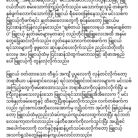
ငယ်ဘီယာ စမ်းသောက်ကြည့်လိုက်သည်။ မသောက်ဖူးသူမို့ တစ်ခွက်
နှစ်ခွက်လောက်သောက်ပြီး ဖြူငယ် ရီဝေေ၀ဖြစ်နေသည်။ မင်းသစ်က
ဖြူငယ့်ကိုဖက်ရင်း နှုတ်ခမ်းလေးတွေကို စုပ်နမ်းတော့ ဖြူငယ်မ
ငြင်းဆန်ဘဲပြန်လည်နမ်းသည်။ “ချစ်တယ် ဖြူလေးရယ် အရမ်းချစ်တာ
ပဲ“ ဖြူငယ့် နှုတ်ခမ်းများမှတဆင့် လည်တိုင်ဖြူဖြူလေးအထိ အနမ်း
တွေခြွေဆင်းလိုက်သည်။ လွတ်နေသောလက်တစ်ဖက်က ဖြူငယ်
ရင်သားများကို ဖွဖွလေး ဆုပ်နယ်ပေးလိုက်သည်။ ညည်းသံတိုးတိုး
လေးမှ အပ ဖြူငယ့်ထံမှ ငြင်းဆန်သံထွက်မလာသဖြင့် ဆိုဖာအရှည်
ပေါ်ဖြူငယ့်ကို တွန်းလှဲလိုက်သည်။
ဖြူငယ် ဝတ်ထားသော တီရှပ် အကျီ ပွပွလေးကို လှန်တင်လိုက်တော့
ဘရာစီယာ ပန်းရောင်လေးနှင့် ရင်သားဖြူဝင်းဝင်းလေးများက မင်းသစ်
အကြည့်တွေကိုဖမ်းစားထားသည်။ ဘရာစီယာကိုလှန်တင်လိုက်ပြီး မ
ကြီးလွန်းမသေးလွန်းသော ဖြူငယ့်ရင်သားဖြူဖြူအိအိလေးက ို မင်း
သစ်နှုတ်ခမ်းတွေနှင့် ထိတွေ့ပြီးစုပ်နမ်းလိုက်သည်။ လက်တစ်ဖက်က
လည်း ဂျင်းစကပ်အတိုလေးအောက်မှ လျှိုဝင်ကာ အုပ်ကိုင် ဖြစ်ညှစ်နေ
တော့ ဖြူငယ်ထံမှညည်းသံခပ်ကျယ်ကျယ်လေးထွက်လာပြီး ရင်ဘတ်
လေးကော့တက်လာသည်။ ပန်တီအောက်ကိုလက်သွင်းပြီး အပျိုစင်
အပေါက်လေးကို လက်နှင့်စုန်ဆန်ပွတ်သပ်ပေးလိုက်တော့ ဖြူငယ့်
အသက်ရှုသံတွေမြန်ဆန်ကျယ်လောင်လာသည်။