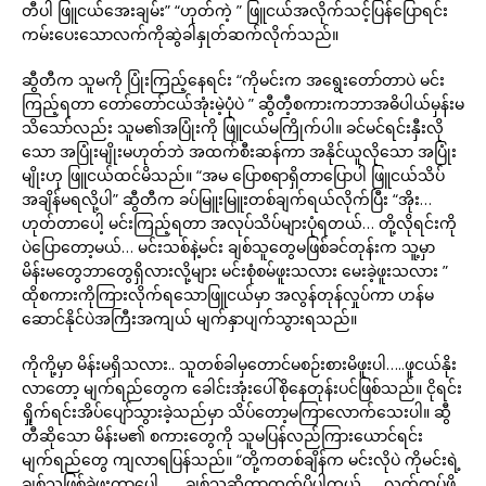
တီပါ ဖြူငယ်အေးချမ်း” “ဟုတ်ကဲ့ ” ဖြူငယ်အလိုက်သင့်ပြန်ပြောရင်း
ကမ်းပေးသောလက်ကိုဆွဲခါနှုတ်ဆက်လိုက်သည်။
ဆွီတီက သူမကို ပြုံးကြည့်နေရင်း “ကိုမင်းက အရွေးတော်တာပဲ မင်း
ကြည့်ရတာ တော်တော်ငယ်အုံးမဲ့ပုံပဲ ” ဆွီတီ့စကားကဘာအဓိပါယ်မှန်းမ
သိသော်လည်း သူမ၏အပြုံးကို ဖြူငယ်မကြိုက်ပါ။ ခင်မင်ရင်းနှီးလို
သော အပြုံးမျိုးမဟုတ်ဘဲ အထက်စီးဆန်ကာ အနိုင်ယူလိုသော အပြုံး
မျိုးဟု ဖြူငယ်ထင်မိသည်။ “အမ ပြောစရာရှိတာပြောပါ ဖြူငယ်သိပ်
အချိန်မရလို့ပါ” ဆွီတီက ခပ်မြူးမြူးတစ်ချက်ရယ်လိုက်ပြီး “အိုး…
ဟုတ်တာပေါ့ မင်းကြည့်ရတာ အလုပ်သိပ်များပုံရတယ်… တို့လိုရင်းကို
ပဲပြောတော့မယ်… မင်းသစ်နဲ့မင်း ချစ်သူတွေမဖြစ်ခင်တုန်းက သူ့မှာ
မိန်းမတွေဘာတွေရှိလားလို့များ မင်းစုံစမ်ဖူးသလား မေးခဲ့ဖူးသလား ”
ထိုစကားကိုကြားလိုက်ရသောဖြူငယ်မှာ အလွန်တုန်လှုပ်ကာ ဟန်မ
ဆောင်နိုင်ပဲအကြီးအကျယ် မျက်နှာပျက်သွားရသည်။
ကိုကို့မှာ မိန်းမရှိသလား.. သူတစ်ခါမှတောင်မစဉ်းစားမိဖူးပါ…..ဖူငယ်နိုး
လာတော့ မျက်ရည်တွေက ခေါင်းအုံးပေါ်စိုနေတုန်းပင်ဖြစ်သည်။ ငိုရင်း
ရှိုက်ရင်းအိပ်ပျော်သွားခဲ့သည်မှာ သိပ်တော့မကြာလောက်သေးပါ။ ဆွီ
တီဆိုသော မိန်းမ၏ စကားတွေကို သူမပြန်လည်ကြားယောင်ရင်း
မျက်ရည်တွေ ကျလာရပြန်သည်။ “တို့ကတစ်ချိန်က မင်းလိုပဲ ကိုမင်းရဲ့
ချစ်သူဖြစ်ခဲ့ဖူးတာပေါ့…….ချစ်သူဆိုတာထက်ပိုပါတယ်….. လက်ထပ်ဖို့