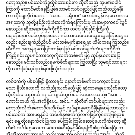
တော့သည်။ မင်းသစ်ကိုခွထိုင်ထားရင်းက ဆွီတီသည် သူမ၏ပေါင်
ကြားကို ထောင်မတ်နေပြီဖြစ်သောမင်းသစ်ပစ္စည်းဖြင့်တည်တည့်ချိန်
ကာ ထိုင်ချလိုက်တော့…. “အား………ရှီးးးးး” ကောင်းလွန်းလှသောကာမ
အရသာကို သူတို့နှစ်ဦးလုံးခံစားလိုက်ရကြောင်းမျက်နှာများကပေါ်လွင်
နေသည်။ ဆိုဖာနောက်မှှီကိုကိုင်ကာ တင်ပါးဝိုင်းဝိုင်းကြီးကို
ရှေ့တိုးနောက်ငင်လှုပ်ရှားတော့ ရင်သားတင်းတင်းထွားထွားကြီးတွေက
လည်း စည်းချက်ညီညီပင် မင်းသစ်မျက်နှာရှေ့မှာ ယိမ်းကနေကြသည်။
ဆွီတီက အလွန်ရမက်ပြင်းထန်စွာဖြင့် မင်းသစ်မျက်လုံးများကိုစိုက်
ကြည့်ရင်း သူမရင်သားတွေကိုလက်တစ်ဖက်ဖြင့် ဆုပ်နယ်ကစားပြ
နေသည်။ မင်းသစ်လည်းရမက်စိတ်များထကြွလာပြီး သူမရင်သားများ
ကို လက်ဖြင့်ဆုပ်ညှစ်ရင်းစို့လိုက်သည်။
တစ်ဖက်ကို ပါးစပ်ဖြင့် စို့ထားရင်း နောက်တစ်ဖက်ကကော့တင်းနေ
သော နို့သီးလေးကို လက်ညိုးလက်မတို့ဖြင့် ဆွဲကာချေပေးလိုက်တော့
ဆွီတီ့ထံမှ ညည်းသံ ကျယ်ကျယ်ထွက်ပေါ်လာတော့သည်။ “အား…
ကောင်းတယ် ကို..အဲလိုစို့ပေး…အင်း…” ဆွီတီ၏တင်ပါးများကလည်း
ကော့ထိုးလိုက်စကောဝိုင်းလိုက်နှင့် လှုပ်ရှားမှုတွေပိုမိုမြန်ဆန်လာသည်။
မင်းသစ်က အားမရနိုင်ပဲ တင်ပါးနှစ်ဖက်ကိုလက်ဖြင့်ကိုင်ကာဖြစ်ညှစ်
ရင်း ရှေ့တိုးနောက်ငင်ပြုကာ ခပ်ကြမ်းကြမ်းဆောင့်ပေးလိုက်တော့ ဆွီ
တီ၏ အင်္ဂါစေ့လေးက မင်းသစ်ဆီးခုံနှင့်မိမိရရကြီးဖိပွတ်မိနေပြီး တ
အီးအီးတအားအားနှင့် ညည်းညူအော်ဟစ်နေရသည်။ “အင်း….အဲလို