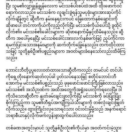
ပြီး သူမ၏လျှာချွန်ချွန်လေးက မင်းသစ်ပါးစပ်ထဲအထိ ထိုးဖောက်ဝင်
ရောက်လာသည်။ မင်းသစ်က လူချင်းခွဲရန်သူမပုခုံးများအားဆုပ်ကိုင်
လိုက်ချိန်တွင် ဆွီတီက နမ်းနေရင်းကပင် ခြေထောက်နှစ်ချောင်းကို
ဆိုဖာပေါ် တင်ကာကိုယ်ကိုလှည့်လိုက်ပြီး မင်းသစ်ကိုယ်ပေါ်သို့ ခွထိုင်
လိုက်၏။ မင်းသစ်၏ခေါင်းများက ဆိုဖာနောက်မှီနှင့်ထိမိနေသည်။ ဆွီ
တီက အပေါ်မှနေပြီး မင်းသစ်ခေါင်းအားလက်နှစ်ဖက်ဖြင့် ညှပ်ကိုင်ကာ
ရမက်ပြင်းသောအနမ်းများကို ဆက်တိုက်ခြွေနေသည်။ တက်ထိုင်ထား
သဖြင့် သူတို့နှစ်ဦး၏ပစ္စည်းများက အဝတ်များခံနေသော်လည်းထိမိကြ
သည်။
ဘောင်းဘီတိုပွပွလေးဝတ်ထားသောဆွီတီကလည်း တမင်ပင် တင်ပါး
ကိုရှေ့တိုးနောက်ဆုတ်လုပ်ခါ ပွတ်သပ်နေသဖြင့် စတိုင်ဘောင်းဘီ
အောက်မှ မင်းသစ်၏ပစ္စည်းသည် ဖုဖုဖောင်းဖောင်းကြီးဖြစ်လာသည်။
မင်းသစ်၏ အသိဉာဏ်က အထိအတွေ့ကိုအရှုံးပေးလိုက်ရလေပြီ။ ဒါ
ကိုသိသောဆွီတီက နှုတ်ခမ်းချင်းခွာလိုက်ပြီး မင်းသစ်ကို ခပ်ပြုံးပြုံး
စိုက်ကြည့်ကာ သူမ၏တီရှပ်အကျီကြယ်သီးများကို တစ်လုံးချင်းဖြုတ်
လိုက်သည်။ ထွားကြိုင်းလှသောရင်သား ဝင်းဝင်းမို့မို့သည် အနက်ရောင်
ဘရာစီယာနှင့်လိုက်ဖက်လွန်းစွာထွက်ပေါ်လာသည်။
တစ်ခဏအတွင်းမှာပင် သူတို့နှစ်ဦးလုံး၏ကိုယ်မှာ အဝတ်ကင်းမဲ့သွား