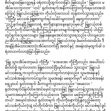
စိတ်များဖြေလျှော့ရန် ဝရံတာသို့ထွက်လာခြင်း ဖြစ်သည်။ “ ဖြူလေး မ
အိပ်သေးဘူးလား“ “ဟင်“ ရုတ်တရက်အနီးကပ်ကြားလိုက်ရသောအသံ
ကြောင့် ဖြူငယ်လန့်ဖြန့်ကာ ကိုယ်လုံးလေးပင် တုန်တက်သွားရသည်။
“ကိုကြီး မင်းသစ် ဖြူစာကျက်ရင်းခေါင်းမူးလာလို့ ခနထွက်လာတာ“
“ညဥ့်နက်နေပြီ ဖြူလေးရဲ့ စာကိုနားနားနေနေလုပ်မှပေါ့“ ဖြူငယ့်တစ်
ကိုယ်လုံးကိုသိမ်းကျုံးစိုက်ကြည့်နေသောမျက်ဝန်းများကြောင့် ပါးပြင်
တွင်ရှက်သွေးလေးများ ဖြန်းခနဲနေအောင်ထသွားရသည်။ ပါးလျသော
ညအိပ်ဂါဝန်ဖြူဖြူလေးအောက်တွင် ဖြူငယ်ဘာမှ ခံမဝတ်ထားမိပါ။ ဒီ
အချိန်အိမ်သားအားလုံးအိပ်လောက်ပြီ အထင်နှင့် အခန်းထဲမှထွက်ခါ ဝ
ရံတာဘက်လာခဲ့ခြင်းဖြစ်သည်။
“ဖြူ သွားအိပ်တော့မယ် ကိုကြီး “ “အေးအေး ကိုကြီးလည်း အပေါ်ထပ်
မီးပိတ်ဖို့ ထွက်လာတာ ဖြူလေးဝင်ပြီးမှပိတ်မယ် သွားသွား“ ဖြူငယ်
မင်းသစ်ရှေ့ကသုတ်သုတ်လေးပင်ထွက်လာခဲ့သည်။ သူမအခန်းနှင့်
မင်းသစ်အခန်းကကပ်လျက်။ သူမအခန်း မရောက်မှၤီ မင်းသစ်အခန်း
ရှေ့မှာပင် ရုတ်တရက် မီးကပျက်သွားလေသည်။ “အမလေး “
ရုတ်တရက်ပိန်းပိတ်အောင်မှောင်သွားသဖြင့် ဖြူငယ်လန့်သွားရသည်။
သူမကအမှောင်ကိုကြောက်သည်လေ။ “ဖြူလေး မကြောက်နဲ့ကိုကြီးရှိ
တယ်“ အမှောင်ထဲဝယ် ရုတ်တရက် ကိုယ်ကိုနောက်ပြန်လှည့်မိတော့
မင်းသစ်ကိုယ်လုံးနဲ့ ဝင်တိုက်မိကာ ဖြူငယ့်တစ်ကိုယ်လုံး မင်းသစ်ရင်ခွင်
ထဲရောက်သွားရသည်။ မင်းသစ်က ဆွဲဖက်ထားလိုက်သည်ကိုး။ “အဲ့ ကို