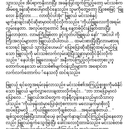
သွားသည်။ အိပ်ရာကနိုးလာပြီး အခန်းပြင်ထွက်ကြည့်တော့ မင်းသစ်က
အိမ်ရှေ့ခန်းဆိုဖာပေါ်မှာထိုင်နေသည်။ သူမကိုတွေ့တော့ ပြုံးစစဖြင့် “ဖြူ
လေး နိုးပြီလား……. လာထိုင်ပါအုံး“ ဖြူငယ် မင်းသစ်နှင့်
မျက်နှာချင်းဆိုင်ဆိုဖာမှာဝင်ထိုင်လိုက်သည်။ “ကိုယ်ဖြူလေးကိုအရမ်း
လွမ်းနေတာ.. အလုပ်တွေတောင် ဒီနေ့ နေ့တစ်ပိုင်းနဲ့ဖြတ်ထားပြီး
ပြန်လာခဲ့တာ.. လာမကြိုဖြစ်တာ ခွင့်လွှတ်ပါဖြူရယ် နော်“ “အင်းပါ ကို
ကြီးအလုပ်များတာ ဖြူငယ်သိပါတယ်….. ထမင်းစားပြီးပြီလားမစားရ
သေးရင် ဖြူငယ် သွားပြင်ပေးမယ်“ ပြောပြောဆိုဆိုဖြင့်ထရပ်မည်ပြု
သော ဖြူငယ့်ကို မင်းသစ်လက်လှမ်းဆွဲပြီးသူ့နားမှာထိုင်ခိုင်းလိုက်
သည်။ “ နေပါအုံး ဖြူလေးရယ်“ အနီးကပ်ကြည့်လိုက်တော့စးူး၇ှ
တောက်ပနေသော မင်းသစ်၏မျက်ဝန်းညိုများက အရောင်တ
လက်လက်တောက်ပ ်နေသလို ထင်ရသည်။
ဖြူငယ့် ရင်တွေအရမ်းခုန်လာသည်။ မင်းသစ်၏အကြည့်စူးစူးကိုမခံနိုင်
သော ဖြူငယ် မျက်လွှာလေးချထားလိုက်ရင်း… “ဘာ ဘာပြောမှာလဲ
ပြောလေ….“ ဖြူငယ်အသံတွေက တုန်ရီလွန်းနေသည်မှာသိသာလှ
ပါသည်။ “ကိုယ်ဖုန်းထဲမှာပြောခဲ့တဲ့စကားက မလေးနက်မှာစိုးလို့
ထပ်ပြောမလို့ ….ကိုယ်ဖြူလေးကိုချစ်တယ်…..အရမ်းချစ်တယ်… “
ချစ်သူတွေဖြစ်ပြီးသားဆိုပေမဲ့ ခုလိုမျက်နှာချင်းဆိုင်ကြည့်ပြောနေတော့
လည်း ဖြူငယ်ရှက်သွေးဖြာပြီး ခေါင်းလေးငုံ့ထားမိသည်။ မင်းသစ်တစ်
ယောက် ဖြူငယ်ရှက်နေပုံလေးကိုကြည့်ရင်း အသဲယားလာကာ