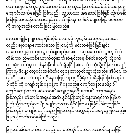
မတက်ချင် ရန်ကုန်မှာပဲတက်ချင်သည် ဆိုသဖြင့် မင်းသစ်အိမ်မှာနေရွေ့
ကျောင်းတက်နေခြင်းဖြစ်သည်။ သူ့ဘာသာ အဆောင်ဖြစ်ဖြစ် တိုက်ခန်း
ဖြစ်ဖြစ်ငှားနေနိုင်သော်လည်း အကိုဖြစ်သူက စိတ်မချသဖြင့် မင်းသစ်
ကို အကူအညီတောင်းခြင်းဖြစ်သည်။
အသားဖြူဖြူ မျက်လုံးဝိုင်းဝိုင်းလေးနှင့် လှလွန်းသည်မဟုတ်သော
လည်း ချစ်စရာကောင်းသော ဖြူငယ့်ကို မင်းသစ်မြင်မြင်ချင်း
သဘောကျခဲ့သည်။ သူငယ်ချင်းညီမဖြစ်သဖြင့် မတော်ပါဘူးဟု စိတ်
ထိန်းကာ ညီမတစ်ယောက်လိုဆက်ဆံရင်းအချစ်စိတ်တွေကို သိုဝှက်
ထားခဲ့ရသည်မှာ တစ်နှစ်နီးပါးပင် ရှိခဲ့ပြီ ဖြစ်သည်။ ထိုသို့ထိန်းလာသည့်
ကြားမှ ဒီနေ့တော့မင်းသစ်စိတ်တွေခနတာလွတ်သွားခဲ့သည်။ အိမ်ပေါ်မှာ
သူတို့ ၂ယောက်တည်း ရှိနေသဖြင့်လည်း ပိုမိုရဲတင်းမိခဲ့ခြင်းဖြစ်သည်။
ခါတိုင်းဆို ကျော်ဘုန်းနေခန့်က ရှိနေသည်။ ကျော်ဘုန်းနေခန့်ခေါ်
ကျော်ကျော်သည် မင်းသစ်၏ကျေးဇူးရှင်ဦးလေး၏ သားအရင်း
ဖြစ်သည်။ ကိုးတန်းအရွယ်အထိ နိုင်ငံခြားတွင် နေလာရင်းက မြန်မာ
ပြည်သို့အလည်လာပြီး ပျော်သွားကာ နိုင်ငံခြားမပြန်နိုင်ဖြစ်သွားခြင်း
ဖြစ်သည်။ ကျော်ကျော်သည် ဖြူငယ်နှင့် တက္ကသိုလ်အတူတူဖြစ်သည်။
ဖြူငယ့်ထက်တစ်နှစ်ကြီးသည်။
ဖြူငယ်အိမ်ရောက်လာ တည်းက မသိလိုက်မသိဘာသာပင်နေသဖြင့်