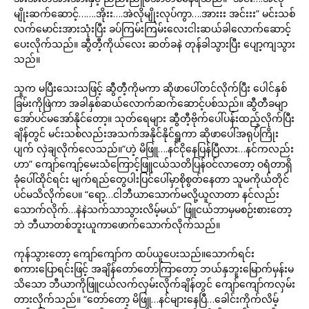
မျိုးဆက်ဆောင့်…….အိုးး….အဲလိုမျိုးလုပ်ကွာ….အားးး အင်းးး” မင်းသစ်
လက်မောင်းအားသုံးပြီး ခပ်ကြမ်းကြမ်းလေးငါးဆယ်ခါလောက်ဆောင့်
ပေးလိုက်သည်။ ဆွီတီ့ကိုယ်လေး ဆတ်ခနဲ တုန်ခါသွားပြီး ပျော့ကျသွား
သည်။
သူက မပြီးသေးသဖြင့် ဆွီတီ့ကိုမကာ ဆိုဖာပေါ်တင်လိုက်ပြီး ပေါင်နှစ်
ခြမ်းကိုဖြဲကာ အခါနှစ်ဆယ်လောက်ဆက်ဆောင့်ပစ်သည်။ ဆွီတီခမျာ
အော်ပင်မအော်နိုင်တော့။ သုတ်ရေများ ဆွီတီ့ဗိုက်ပေါ်ပန်းထည့်လိုက်ပြီး
ချိန်တွင် မင်းသစ်လည်းအသက်အနိုင်နိုင်ရှူကာ ဆိုဖာပေါ်အရုပ်ကြိုး
ပျက် လှဲချလိုက်လေသည်။“ဟဲ့ မိဖြူ….နင်ငိုနေပြန်ပြီလား…နင်ကလည်း
ဟာ” ကျော်ကျော့်မေးသံကြောင့်ဖြူငယ်သတိပြန်ဝင်လာတော့ ဝရံတာရှိ
ခုံပေါ်ထိုင်ရင်း မျက်ရည်တွေပါးပြင်ပေါ်မှာစိုစွတ်နေတာ သူမကိုယ်တိုင်
ပင်မသိလိုက်ပေ။ “ရော့…ငါဘီယာသောက်မလို့ယူလာတာ နင်လည်း
သောက်လိုက်…နဲနဲသက်သာသွားလိမ့်မယ်” ဖြူငယ်ဘာမှမစဉ်းစားတော့
ဘဲ ဘီယာတစ်ဘူးယူကာဖောက်သောက်လိုက်သည်။
ကုန်သွားတော့ ကျော်ကျော်က ထပ်ယူပေးသည်။သောက်ရင်း
စကားပြောရင်းဖြင့် အချိန်တော်တော်ကြာတော့ ဘယ်နှဘူးမြောက်မှန်းမ
သိသော ဘီယာကိုဖြူငယ်လက်လှမ်းလိုက်ချိန်တွင် ကျော်ကျော်ကလှမ်း
တားလိုက်သည်။ “တော်တော့ မိဖြူ…နင်များနေပြီ…ခေါင်းကိုက်လိမ့်