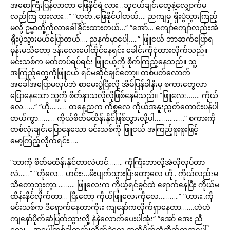
အစောကြီးပြန်လာတာ ဖြေနိုင်ရဲ့လား…သူငယ်ချင်းတွေနဲ့လျှောက်မ
လည်ကြ ဘူးလား…“ “ဟုတ်..ဖြေနိုင်ပါတယ်…. ညကျမှ ရှိုးပွဲသွားကြည့်
မလို့ ဥမ္မာတို့ကိုလာခေါ်ခိုင်းထားတယ်…“ “အော်… ကျော်ကျော်လည်းအဲ
ရှိုးပွဲသွားမယ်ပြောတယ်…. ညနက်မှာပေါ့…..“ ဖြူငယ် ဘာဆက်ပြောရ
မှန်းမသိတော့ ဒန်းလေးပေါ်ထိုင်နေရင်း ခေါင်းကိုငုံထားလိုက်သည်။
မင်းသစ်က မတ်တပ်ရပ်ရင်း ဖြူငယ့်ကို စိုက်ကြည့်နေသည်။ သူ့
အကြည့်တွေကိုဖြူငယ် ရင်မဆိုင်ချင်တော့။ တစ်ပတ်လောက်
အခေါ်အပြောမလုပ်ဘဲ စာမေးပွဲပြီးလို့ အိမ်ပြန်ခါနီးမှ စကားတွေလာ
ပြောနေသော သူ့ကို စိတ်နာသလိုလိုဖြစ်နေမိသည်။ “ဖြူလေး……. ကိုယ်
လေ……“ “ဟို……… တနေ့ညက ကိစ္စလေ ကိုယ်အနူးညွတ်တောင်းပန်ပါ
တယ်ကွာ……… ကိုယ်စိတ်မထိန်းနိုင်ဖြစ်သွားလို့ပါ…………….“ စကားကို
တစ်လုံးချင်းပြောနေသော မင်းသစ်ကို ဖြူငယ် အကြည့်စူးစူးဖြင့်
မော့ကြည့်လိုက်ရင်း…..
“ဘာကို စိတ်မထိန်းနိုင်တာလဲဟင်…….. ကိုကြီးဘာလို့အဲလိုလုပ်တာ
လဲ……“ “ဟိုလေ… ဟင်းး…မီးပျက်သွားပြီးတော့လေ ဟို.. ကိုယ်လည်းမ
သိတော့ဘူးကွာ………. ဖြူလေးက ကိုယ့်ရင်ခွင်ထဲ ရောက်နေပြီး ကိုယ်မ
ထိန်းနိုင်လိုက်တာ… ပြီးတော့ ကိုယ်ဖြူလေးကိုလေ………..“ “ဟားး..ကို
မင်းသစ်က ဒီရောက်နေတာကိုးး ကျနော်ကလိုက်ရှာနေတာ…….ဟဲဟဲ
ကျနော်ပိုက်ဆံပြတ်သွားလို့ နဲနဲလောက်ပေးပါအုံး“ “အော် အေး ညီ
လေး… အပေါ်တစ်ခါတည်းလိုက်ခဲ့လေ အကို့ပိုက်ဆံအိတ်ကအပေါ်