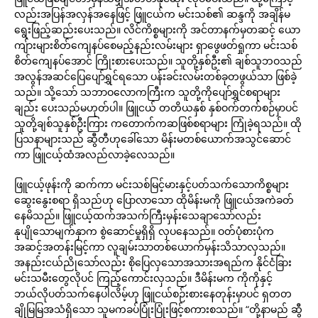
လည်းအပြန်အလှန်အနေဖြင့် ဖြူငယ်က မင်းသစ်၏ ဆန္ဒကို အချိန်မ
ရွေးဖြည့်ဆည်းပေးသည်။ လိင်ကိစ္စများကို အင်တာနက်မှတဆင့် ယော
ကျ်ားများစိတ်ကျေနပ်စေမည့်နည်းလမ်းများ ရှာဖွေဖတ်ရှုကာ မင်းသစ်
စိတ်ကျေနပ်အောင် ကြိုးစားပေးသည်။ သူတို့နှစ်ဦး၏ ချစ်သူဘဝသည်
အလွန်အဆင်ပြေပျော်ရွှင်ရသော ပန်းခင်းလမ်းတစ်ခုတဖွယ်သာ ဖြစ်ခဲ့
သည်။ သို့သော် သဘာဝလောကကြီးက သူတို့ကိုပျော်ရွှင်စရာများ
ချည်း ပေးသည်မဟုတ်ပါ။ ဖြူငယ် တတိယနှစ် နှစ်ဝက်တက်စဉ်မှာပင်
သူတို့ချစ်သူနှစ်ဦးကြား ကတောက်ကဆဖြစ်စရာများ ကြုံခဲ့ရသည်။ ထို
ပြသနာများသည် ဆွီတီဟုခေါ်သော မိန်းမတစ်ယောက်အသွင်ဆောင်
ကာ ဖြူငယ့်ထံအလည်လာခဲ့လေသည်။
ဖြူငယ့်ဖုန်းကို ဆက်ကာ မင်းသစ်မြင့်မားနှင့်ပတ်သက်သောကိစ္စများ
ဆွေးနွေးစရာ ရှိသည်ဟု ပြောလာသော ထိုမိန်းမကို ဖြူငယ်အကဲခတ်
နေမိသည်။ ဖြူငယ့်ထက်အသက်ကြီးမှန်းသေချာသော်လည်း
နုပျိုသောမျက်နှာက စွဲဆောင်မှုရှိရှိ လှပနေသည်။ ဝတ်ပုံစားပုံက
အဆင့်အတန်းမြင့်ကာ လူချမ်းသာတစ်ယောက်မှန်းသိသာလှသည်။
အနည်းငယ်ညိုသော်လည်း စိုပြေလှသောအသားအရည်က နိုင်ငံခြား
မင်းသမီးတွေလိုပင် ကြည့်ကောင်းလှသည်။ ဒီမိန်းမက ကိုကိုနှင့်
ဘယ်လိုပတ်သက်နေပါလိမ့်ဟု ဖြူငယ်စဉ်းစားနေတုန်းမှာပင် ရှတတ
ချိုမြမြအသံရှိသော သူမကခပ်ပြုံးပြုံးဖြင့်စကားစသည်။ “တို့နာမည် ဆွီ