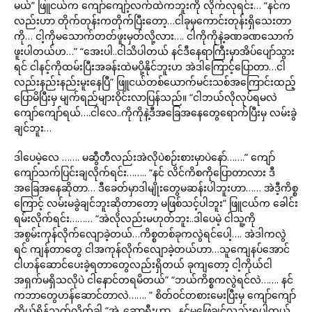
မယ်” ဖြူငယ်က ကျော်ကျော့်လက်ထဲကဘူးကို လိုက်လုရင်း… “နင်က
လည်းဟာ တိုက်တုန်းကတိုက်ပြီးတော့…ငါခုမှကောင်းတုန်းရှိသေးတာ
ကို… ငါ့ကိုမသောက်တတ်ဖူးမှတ်လို့လား…. ငါကိုကိုနဲ့ခဏခဏသောက်
ဖူးပါတယ်ဟ…” “အေးပါ..ငါသိပါတယ် နင်ဒီနေရာကြီးမှာအိပ်ပျော်သွား
ရင် ငါနင့်ကိုထမ်းပြီးအခန်းထဲမပို့နိုင်ဘူးဟ အဲဒါကြောင့်ပြောတာ…ငါ
လည်းနည်းနည်းမူးနေပြီ” ဖြူငယ်တစ်ယောက်မင်းသစ်အကြောင်းထည့်
ပြောမိပြီးမှ မျက်ရည်များဝိုင်းလာပြန်သည်။ “ငါဘယ်လိုလုပ်ရမလဲ
ကျော်ကျော်ရယ်….ငါလေ..ကိုကိုနဲ့ဒီအခြေအနေတွေရောက်ပြီးမှ လမ်းခွဲ
ချင်ဘူး…
ဒါပေမဲ့လေ ……. မဆွီတီလည်းအဲလိုပဲစဉ်းစားမှာပဲနော်…….” ကျော်
ကျော်သက်ပြင်းချလိုက်ရင်း…….. “နင် လိင်ကိစကိုပြောတာလား ဒီ
အခြေအနေဆိုတာ… ဒီခေတ်မှာဒါမျိုးတွေမဆန်းပါဘူးဟာ…… အဲဒီ့ကိစ္စ
ကြောင့် လမ်းမခွဲချင်ဘူးဆိုတာတော့ မဖြစ်သင့်ပါဘူး” ဖြူငယ်က ခေါင်း
ရမ်းလိုက်ရင်း……… “အဲလိုလည်းမဟုတ်ဘူး..ဒါပေမဲ့ ငါသူ့ကို
အစွမ်းကုန်လိုက်လျောခဲ့တယ်…ကိစ္စတစ်ခုကလွဲရင်ပေါ့…. အဲဒါကလွဲ
ရင် ကျန်တာတွေ ငါအကုန်လိုက်လျောခဲ့တယ်ဟာ…သူကျေနပ်အောင်
ငါဟန်ဆောင်ပေးခဲ့ရတာတွေလည်းရှိတယ် ခုကျတော့ ငါ့ကိုယ်ငါ
အရှက်မရှိသလိုပဲ ငါနောင်တရမိတယ်” “ဘယ်ကိစ္စကလွဲရင်လဲ……. နင်
ကဘာတွေဟန်ဆောင်တာလဲ……. ” စိတ်ဝင်တစားမေးပြီးမှ ကျော်ကျော်
ကိုယ်ရှိန်သတ်လိုက်ခါ “အဲ..ဆောရီးဟာ…နင်မဖြေချင်လည်းရပါတယ်…