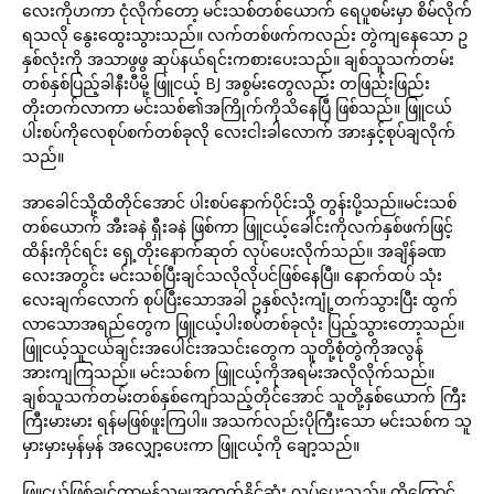
လေးကိုဟကာ ငုံလိုက်တော့ မင်းသစ်တစ်ယောက် ရေပူစမ်းမှာ စိမ်လိုက်
ရသလို နွေးထွေးသွားသည်။ လက်တစ်ဖက်ကလည်း တွဲကျနေသော ဥ
နှစ်လုံးကို အသာဖွဖွ ဆုပ်နယ်ရင်းကစားပေးသည်။ ချစ်သူသက်တမ်း
တစ်နှစ်ပြည့်ခါနီးပီမို့ ဖြူငယ့် BJ အစွမ်းတွေလည်း တဖြည်းဖြည်း
တိုးတက်လာကာ မင်းသစ်၏အကြိုက်ကိုသိနေပြီ ဖြစ်သည်။ ဖြူငယ်
ပါးစပ်ကိုလေစုပ်စက်တစ်ခုလို လေးငါးခါလောက် အားနှင့်စုပ်ချလိုက်
သည်။
အာခေါင်သို့ထိတိုင်အောင် ပါးစပ်နောက်ပိုင်းသို့ တွန်းပို့သည်။မင်းသစ်
တစ်ယောက် အီးခနဲ ရှီးခနဲ ဖြစ်ကာ ဖြူငယ့်ခေါင်းကိုလက်နှစ်ဖက်ဖြင့်
ထိန်းကိုင်ရင်း ရှေ့တိုးနောက်ဆုတ် လုပ်ပေးလိုက်သည်။ အချိန်ခဏ
လေးအတွင်း မင်းသစ်ပြီးချင်သလိုလိုပင်ဖြစ်နေပြီ။ နောက်ထပ် သုံး
လေးချက်လောက် စုပ်ပြီးသောအခါ ဥနှစ်လုံးကျုံ့တက်သွားပြီး ထွက်
လာသောအရည်တွေက ဖြူငယ့်ပါးစပ်တစ်ခုလုံး ပြည့်သွားတော့သည်။
ဖြူငယ့်သူငယ်ချင်းအပေါင်းအသင်းတွေက သူတို့စုံတွဲကိုအလွန်
အားကျကြသည်။ မင်းသစ်က ဖြူငယ့်ကိုအရမ်းအလိုလိုက်သည်။
ချစ်သူသက်တမ်းတစ်နှစ်ကျော်သည့်တိုင်အောင် သူတို့နှစ်ယောက် ကြီး
ကြီးမားမား ရန်မဖြစ်ဖူးကြပါ။ အသက်လည်းပိုကြီးသော မင်းသစ်က သူ
မှားမှားမှန်မှန် အလျှော့ပေးကာ ဖြူငယ့်ကို ချော့သည်။
ဖြူငယ်ဖြစ်ချင်တာမှန်သမျှအတတ်နိုင်ဆုံး လုပ်ပေးသည်။ ထို့ကြောင့်