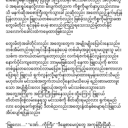
ပဲ အရမ်းရှုပ်နေလို့လား၊ မီးပျက်တဲ့ညက ကိစ္စကိုမျက်နှာပူသည်လားမ
သိ မနက်ဆိုအစောကြီးထွက်သွားခါ ညဆိုလည်း အတော်ညဥ့်နက်မှပြန်
ပြန်လာသည်။ ဖြူငယ်တစ်ယောက်လည်း ဖြစ်ခဲ့သည့်ကိစ္စကိုမကြာခဏ
တွေးမိတိုင်း ရင်ခုန်မိ ပေမဲ့ စာလည်းကြည့်ရသေးသည်မို့တတ်နိုင်
သလောက်ခေါင်းထဲကမေ့ထားဖြစ်သည်။
တွေးမိတဲ့အခါတိုင်းလည်း အတွေးတွေက အမျိုးမျိုးပြောင်းနေသည်။
တစ်အိမ်တည်းရင်းရင်းနှီးနှီးနေခဲ့ပေမဲ့ တစ်ခါမှအခွင့်ရေးမယူဖူးသူ မင်း
သစ်က တကယ်တမ်းကျတော့လည်း လက်ရဲဇက်ရဲနိုင်လွန်းလှသည်။
နောက်ပိုင်းကျတော့လည်း ဘာမှမဖြစ်သလို နေကာ ဖြူငယ့်ကို စကား
တစ်ခွန်းတလေတောင်လာမပြော။ ပြန်တွေးကြည့်တော့လည်းစကားလာ
ပြောရင် ဖြူငယ် ရှက်လွန်းလို့မျက်နှာဘယ်မှာထားရမှန်းတောင်သိမည်
မဟုတ်ပါ။ မင်းသစ်အတွက်ဘယ်လိုနေလဲမသိပေမဲ့ ရည်းစားမထားဖူး
သော အပျိုရိုင်းလေး ဖြူငယ့်အတွက် မင်းသစ်ပေးသွားသော
အတွေ့အကြုံက အကြီးကြီးဖြစ်နေသည်။ ထို့ကြောင့် ဖြူငယ်
တိတ်တခိုးစွဲလမ်းနေရသူ မင်းသစ်ကို စိတ်ဆိုးရမည်လား ရှက်ရမည်
လား ဝေခွဲရခက်စွာဖြင့် ဒီတစ်ညလည်းအတွေးနွံထဲနှစ်မျောရင်းဖြူငယ်
အိပ်ပျော်ရပြန်သည်။
“ဖြူလေး…..“ “အော်….ကိုကြီး“ “ဒီနေ့စာမေးပွဲတွေ အကုန်ပြီးပြီဆို….