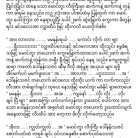
ပြိုင်းပြိုင်း ထနေ သော မောင်တူး လီးကြီးမှာ ဆက်ကနဲ့ ဆက်ကနဲ့ တုန်
ကာ ခါရမ်း နေသည်။ လဥ၂လုံးအား ပါးစပ်ထဲမှ ပြန်ထုတ် ကာ မောင်
တူး ပေါင်ကြား ထဲ နေရာယူပြီး ပေါင်၂ဖက် ဆွဲမြှောက် ကွေးကာ ဖိတွန်း
ရင်း ဖင်ဝလေးအာ လျှာထိပ် ဖြင့် ထိုးကလိ ပေးလိုက်၏။
” အား လားလား ……… မမနန်းရယ် ……. ကောင်း လိုက် တာ ဗျာ
…….ရှီးးးးးးးးးးးးး ” လျှာထိပ်လေးနှင့် ဖင်ဝလေးအား ထိုးသွင်း မွှေခံရ
သဖြင့် မောင်တူး တယောက် ကွေးမြှောက်ထားသော ပေါင်၂ဖက် ဆက်
ကနဲ့ ဆက်ကနဲ့ တုန်ကာ တရှီး ရှီးဖြင့် စုပ်သပ် နေရ သည်။ ကျေးဇူးရှင်
ဆရာ ကတော် ဒေါ်နန်းသဇင် ဆီမှ ဒီလို အပြုစု အယုယ များ ရဖို့
အိပ်မက်ပင် မမက်ဖူးပေ။ ” အ ………အားဟား ……..ဟူးးးးးးးးး …..အ ”
ဒေါ်နန်းသဇင် တယောက် ဖင်ဝလေး ထိုးထိုး ယက် ကာ လက်ကလည်း
လီးအား တစ်ချက်ချင်း ထုပေး နေသဖြင့် မောင်တူး မခံနိုင် ရှာတော့ပေ။
” မမနန်း …… ရှီးးးးးး …….. အအ ……. ကျနော် ……..လိုး လိုး ……လိုး
ချင် ပြီ ဗျာ ” ခဏအကြာ ပက်လက်လှန်ကာ ဒူးထောင် ပေါင်ကား ထား
သော ဒေါ်နန်းသဇင်၏ အဖုတ်ထဲ မောင်တူး တယောက် ဒူးထောင်လျက်
အနေထားဖြင့် လီးထိပ် အား တေ့ကာ ဖိလိုး လိုက်တော့သည်။
” အိုးးးး …… ကျွတ်ကျွတ် …. အ ” မောင်တူး လီးကြီး ဒေါ်နန်းသဇင်
စောက်ပတ်ထဲ တရစ် ချင်း ဝင်လာနေ၏။ စောက်ပတ်လေးထဲ