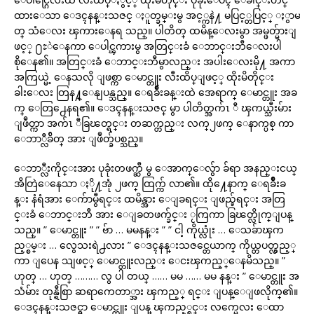
ထားေသာ ေဒၚနန္းသဇင္ ႏူတ္ခမ္းမွ အင့္ကနဲ႔ မပြင့္တပြင့္ ႏွာမႈ
တ္ သံေလး ၾကားေနရ သည္။ ပါတိတ္ ထမိန္ေလးမွာ အမ္ဖတ္မ်ားျ
ဖင့္ ႐ႊဲေနကာ ေပါင္ၾကားမွ အတြင္းခံ ေဘာင္းဘီေလးပါ
စိုေန၏။ အတြင္းခံ ေဘာင္းဘီမွာလည္း အပါးေလးမို႔ အကာ
အကြယ္မဲ့ ေနသလို ျဖစ္ကာ ေမာင္တူး လီးထိပ္ျဖင့္ ထိုးမိတိုင္း
ခါးေလး တြန႔္ေနျပန္သည္။ ေရခ်ိဳးခန္းထဲ အေရာက္ ေမာင္တူး အခ
က္ ေတြ႕ေနရ၏။ ေဒၚနန္းသဇင္ မွာ ပါတိတ္အက်ၤ ီ ၾကယ္သီးမ်ား
ျဖဳတ္ကာ အက်ၤ ီခြၽတ္ရင္း တဆက္တည္း လက္၂ဖက္ ေနာက္ပစ္ ကာ
ေဘာ္လီခ်ိတ္ အား ျဖဳတ္ခ်ပစ္သည္။
ေဘာ္လီးကိုင္းအား ပုခုံးတဖက္ဆီ မွ ေအာက္ေလွ်ာ ခ်ရာ အနည္းငယ္
အိတြဲေနေသာ ႏို႔အုံ ၂ဖက္ ထြက္က် လာ၏။ ထို႔ေနာက္ ေရခ်ိဳးခ
န္း နံရံအား ေက်ာမွီရင္း ထမိန္အား ေျခရင္း ျဖည္ခ်ရင္း အတြ
င္းခံ ေဘာင္းဘီ အား ေျခတဖက္ခ်င္း ႂကြကာ ခြၽတ္လိုက္ျပန္
သည္။ ” ေမာင္တူး ” ” ဗ်ာ … မမနန္း ” ” ငါ့ ကိုယ္လုံး … ေသခ်ာၾက
ည့္စမ္း … လွေသးရဲ႕လား ” ေဒၚနန္းသဇင္တေယာက္ ကိုယ္တပတ္လွည့္
ကာ ျပေန သျဖင့္ ေမာင္တူးလည္း ေငးၾကည့္ေနမိသည္။ ”
ဟုတ္ … ဟုတ္ ……… လွ ပါ တယ္ …… မမ …… မမ နန္း ” ေမာင္တူး အ
သံမ်ား တုန္ရီစြာ ဆရာကေတာ္အား ၾကည့္ ရင္း ျပန္ေျဖလိုက္၏။
ေဒၚနန္းသဇင္မွာ ေမာင္တူး ျပန္ ၾကည့္ရင္း လက္မေလး ေထာ