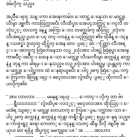
ဖဲခ်လိုက္ သည္။
အညိဳေရာင္ သန္းကာ အေၾကာမ်ား ေထာင္ထ ေနေသာ ေမာင္တူး
လီးမွာ ဒစ္ႀကီး ကားထြက္လာၿပီး လီးထိပ္နား အေပၚဘက္တြင္ ေဂၚလီ တ
လုံးႏွင့္ တလက္မ ခန႔္ အကြာ ေဘး တဖက္တခ်က္ ဆီတြင္ ၂လုံးက
လီးအရည္ျပား ေပၚ တင္းကနဲ႔ ေပၚထြက္လာ ၏။ ထိုခ်ိန္ ေဒၚန
န္းသဇင္မွာ ဒူးတုတ္ ထိုင္လ်က္ အေန ထား ျဖင့္ ခါး ၫြတ္ကာ လီးအရ
င္း ေအာက္ဖက္ တြဲက်ေနေသာ လဥ ၂လုံးအား ပါးစပ္ထဲ ဆြဲစုပ္ရာ အေၾ
ကာၿပိဳင္းၿပိဳင္း ထေန ေသာ ေမာင္တူး လီးႀကီးမွာ ဆက္ကနဲ႔ ဆက္က
နဲ႔ တုန္ ကာ ခါရမ္း ေနသည္။ လဥ၂လုံးအား ပါးစပ္ထဲမွ ျပန္ထုတ္ ကာ
ေမာင္တူး ေပါင္ၾကား ထဲ ေနရာယူၿပီး ေပါင္၂ဖက္ ဆြဲေျမႇာက္
ေကြးကာ ဖိတြန္းရင္း ဖင္ဝေလးအာ လွ်ာထိပ္ ျဖင့္ ထိုးကလိ ေ
ပးလိုက္၏။
” အား လားလား ……… မမနန္းရယ္ ……. ေကာင္း လိုက္ တာ ဗ်ာ
…….ရွီးးးးးးးးးးးးး ” လွ်ာထိပ္ေလးႏွင့္ ဖင္ဝေလးအား ထိုးသြင္း ေ
မႊခံရ သျဖင့္ ေမာင္တူး တေယာက္ ေကြးေျမႇာက္ထားေသာ ေ
ပါင္၂ဖက္ ဆက္ကနဲ႔ ဆက္ကနဲ႔ တုန္ကာ တရွီး ရွီးျဖင့္ စုပ္သပ္ ေနရ သည္။
ေက်းဇူးရွင္ ဆရာ ကေတာ္ ေဒၚနန္းသဇင္ ဆီမွ ဒီလို အျပဳစု အ
ယုယ မ်ား ရဖို႔ အိပ္မက္ပင္ မမက္ဖူးေပ။ ” အ ………အားဟား
……..ဟူးးးးးးးးး …..အ ” ေဒၚနန္းသဇင္ တေယာက္ ဖင္ဝေလး ထိုး