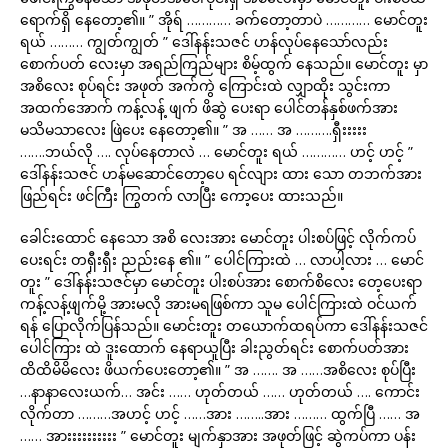
ရောက်ရှိ နေတော့၏။ ” အိုရ် ………… ခက်တော့တာပဲ ………… မောင်တူး
ရယ် ……… ကျွတ်ကျွတ် ” ဒေါ်နန်းသဇင် ဟန်လုပ်နေသော်လည်း
စောက်ပတ် လေးမှာ အရည်ကြည်များ စိမ့်ထွက် နေသည်။ မောင်တူး မှာ
အစိလေး စုပ်ရင်း အဖုတ် အက်ကွဲ ကြောင်းထဲ လျှာထိုး သွင်းကာ
အထက်အောက် ကန့်လန့် ဖျက် ဖိဆွဲ ပေးရာ ပေါင်တန်နှစ်ဖက်အား
မသိမသာလေး ဖြဲပေး နေတော့၏။ ” အ …… အ ……….ရှီးးးးး
…….ဘယ်လို …. လုပ်နေတာလဲ … မောင်တူး ရယ် ………… ဟင့် ဟင့် ”
ဒေါ်နန်းသဇင် ဟန်မဆောင်တော့ပေ ရင်လျား ထား သော တဘက်အား
ဖြည်ရင်း ဖင်ကြီး ကြွတက် လာပြီး ကော့ပေး ထားသည်။
ခေါင်းထောင် နေသော အစိ လေးအား မောင်တူး ပါးစပ်ဖြင့် လိုက်ကပ်
ပေးရင်း တရှီးရှီး ညည်းနေ ၏။ ” ပေါင်ကြားထဲ … လာပါ့လား … မောင်
တူး ” ဒေါ်နန်းသဇင်မှာ မောင်တူး ပါးစပ်အား စောက်စိလေး တေ့ပေးရာ
ကန့်လန့်ဖျက်မို့ အားမလို အားမရဖြစ်ကာ သူမ ပေါင်ကြားထဲ ဝင်ယက်
ရန် ပြောလိုက်ပြန်သည်။ မောင်းတူး တယောက်ထရပ်ကာ ဒေါ်နန်းသဇင်
ပေါင်ကြား ထဲ ဒူးထောက် နေရာယူပြီး ခါးညွတ်ရင်း စောက်ပတ်အား
ထိထိမိမိလေး ဖိယက်ပေးတော့၏။ ” အ ……. အ ……အစိလေး စုပ်ပြီး
…နာနာလေးယက်… အင်း …… ဟုတ်တယ် …… ဟုတ်တယ် …. ကောင်း
လိုက်တာ ………အဟင့် ဟင့် ……အား ……..အား ……… ထွက်ပြီ …… အ
…… အားးးးးးးးးး ” မောင်တူး မျက်နှာအား အဖုတ်ဖြင့် ဆွဲကပ်ကာ ပန်း