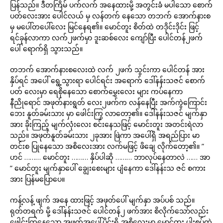
ပြန်သည်။ ဒီတကြိမ် ပက်လက် အနေထားမို့ အတွင်းခံ မပါသော စောက်
ပတ်လေးအား ပေါင်လယ် မှ လန်တက် နေသော တဘက် အောက်နားစ
မှ မပေါ်တပေါ်လေး မြင်နေရ၏။ မောင်တူး စိတ်ထဲ တဒိုင်းဒိုင်း ဖြင့်
ရင်ခုန်လာကာ လက်၂ဖက်မှာ ဒူးဆစ်လေး ကျော်ပြီး ပေါင်တန်၂ဖက်
ပေါ် ရောက်ရှိ သွားသည်။
တဘက် အောက်နားစလေးထဲ လက် ၂ဖက် သွင်းကာ ပေါင်တန် အား
နှိပ်ရင် အပေါ် ရွေ့သွားရာ ပေါင်ရင်း အရောက် ဒေါ်နန်းသဇင် စောက်
ပတ် လေးမှာ ရေစိုနေသော စောက်မွှေးလေး များ ကပ်နေကာ
နီညိုရောင် အဖုတ်နားရွတ် လေး၂ဖက်က လန်နေပြီး အက်ကွဲကြောင်း
ဘေး နူတ်ခမ်းသား မှာ ဖေါင်းကြွ လာတော့၏။ ဒေါ်နန်းသဇင် မျက်နှာ
အား ခိုးကြည့် မျက်လုံးလေး စင်းနေသဖြင့် မောင်းတူး အတင်းရဲလာ
သည်။ အဖုတ်နူတ်ခမ်းသား ၂ခုအား ဖြဲကာ အပေါ်ရှိ အရည်ပြား မာ
တင်းစ ပြုနေသော အစိလေးအား လက်မဖြင့် ဖိချေ လိုက်တော့၏။ ”
ဟင် ……… မောင်တူး ……… နှိပ်ပါဆို ……… ဘာလုပ်နေတာလဲ …… အာ
” မောင်တူး မျက်နှာပေါ် ချွေးစေးများ ပျံနေကာ ဒေါ်နန်းသ ဇင် စကား
အား ပြန်မပြောပေ။
ကန့်လန့် ဖျက် အနေ ထားဖြင့် အဖုတ်ပေါ် မျက်နှာ အပ်ပစ် သည်။
ရုတ်တရက် မို့ ဒေါ်နန်းသဇင် ပေါင်တန်၂ ဖက်အား စိလိုက်သော်လည်း
ဖေါင်းကြွနေသော အဖုတ်အပေါ်ပိုင်းရှိ အစိလေးမှာ မောင်တူး ပါးစပ်ထဲ