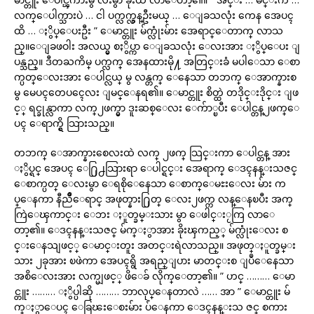
လက္ေပါက္သားပဲ … ငါ ပက္လက္လွန္ဦးမယ္ … ေျခသလုံး ကေန အေပၚ
ထိ … ႏွိပ္ေပးဦး ” ေမာင္တူး မ်က္လုံးမ်ား အေရာင္ေတာက္ လာသ
ည္။ေျခဖဝါး အလယ္မွ စႏွိပ္ကာ ေျခသလုံး ေလးအား ႏွိပ္ေပး ျ
ပန္သည္။ ဒီတႀကိမ္ ပက္လက္ အေနထားမို႔ အတြင္းခံ မပါေသာ ေစာ
က္ပတ္ေလးအား ေပါင္လယ္ မွ လန္တက္ ေနေသာ တဘက္ ေအာက္နားစ
မွ မေပၚတေပၚေလး ျမင္ေနရ၏။ ေမာင္တူး စိတ္ထဲ တဒိုင္းဒိုင္း ျဖ
င့္ ရင္ခုန္လာကာ လက္၂ဖက္မွာ ဒူးဆစ္ေလး ေက်ာ္ၿပီး ေပါင္တန္၂ဖက္ေ
ပၚ ေရာက္ရွိ သြားသည္။
တဘက္ ေအာက္နားစေလးထဲ လက္ ၂ဖက္ သြင္းကာ ေပါင္တန္ အား
ႏွိပ္ရင္ အေပၚ ေ႐ြ႕သြားရာ ေပါင္ရင္း အေရာက္ ေဒၚနန္းသဇင္
ေစာက္ပတ္ ေလးမွာ ေရစိုေနေသာ ေစာက္ေမႊးေလး မ်ား က
ပ္ေနကာ နီညိဳေရာင္ အဖုတ္နား႐ြတ္ ေလး၂ဖက္က လန္ေနၿပီး အက္
ကြဲေၾကာင္း ေဘး ႏူတ္ခမ္းသား မွာ ေဖါင္းႂကြ လာေ
တာ့၏။ ေဒၚနန္းသဇင္ မ်က္ႏွာအား ခိုးၾကည့္ မ်က္လုံးေလး စ
င္းေနသျဖင့္ ေမာင္းတူး အတင္းရဲလာသည္။ အဖုတ္ႏူတ္ခမ္း
သား ၂ခုအား ၿဖဲကာ အေပၚရွိ အရည္ျပား မာတင္းစ ျပဳေနေသာ
အစိေလးအား လက္မျဖင့္ ဖိေခ် လိုက္ေတာ့၏။ ” ဟင္ ……… ေမာ
င္တူး ……… ႏွိပ္ပါဆို ……… ဘာလုပ္ေနတာလဲ …… အာ ” ေမာင္တူး မ်
က္ႏွာေပၚ ေခြၽးေစးမ်ား ပ်ံေနကာ ေဒၚနန္းသ ဇင္ စကား