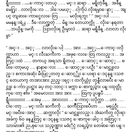
ရွီးးးးးးးး ……ေကာင္းတယ္ ……. မင္း ဆရာ … မရွိတဲ့ခ်ိန္… အခ်ိန္
မေ႐ြး …လာလိုးေလ …. ဒါေပမယ့္ …ငါ့ကိုပဲ လိုးရမွာေနာ္ ….. အျ
ပင္ တျခားေကာင္မေလးေတြ ……… မလိုးရဘူး ” ” အင္းပါ ………
မမနန္းရဲ႕ … ဒီေလာက္လွတဲ့ ….. မိန္းမ တေယာက္ကို … လိုးေနရတာ
…..ဘယ္မိန္းမကို …… သြားလိုးရ ဦးမွာလဲ …. ဆရာ မရွိခ်ိန္ ..လာလာ လိုး
မွာ ”
” အင္း … အင့္ ….. လာလိုးေပါ့ ……. အား …..အင့္…ေကာင္းလို
က္တာဟာ ……. မင္း လီးႀကီးက ….အဖုေလးေတြ ကလည္း … အ
တြင္းထဲ ……. တကယ္ အရသာ ရွိတယ္ …. ေဆာင့္ ေဆာင့္….. ၿ
ပီးေတာ့မယ္ ….. နာနာေလး ……. ေဆာင့္ေပးဦး ” ေမာင္တူးလ
ည္း စကားအဆုံး မီးပြင့္မတတ္ ေဆာင့္လိုး ေပးရာ ေဒၚနန္းသဇ
င္ တေယာက္ တအားအား ညည္းရင္း တကိုယ္လုံး တုန္ရီလာၿပီး ေမာ
င္တူး ေက်ာျပင္အား ခပ္ တင္းတင္း ဖက္ကာ ေစာက္ရည္မ်ား ပန္းထုတ္လို
က္ေတာ့ ၏။ ” အမေလးးးး အား အား ……. ထြက္ျပန္ၿပီ …….
ရွီးးးးးးးးးးး …..အေမ့ …….. အားးးးးးး …. ေကာင္းလိုက္တာ …..ဟာ ……
ငါေတာ့ ….. မင္းလီး ႀကီးကို …. ႀကိဳသြားၿပီဟာ …… မရပ္နဲဦး ……
မင္းၿပီးေအာင္ ……ဆက္သာလိုး ” ေမာင္တူးလည္း အံႀကိတ္ လိုးရာ
အခ်က္ ၆၀ ခန႔္တြင္ ေဒၚနန္းသဇင္ ေစာက္ေခါင္း အတြင္း
သားမ်ား၏ ညႇစ္ေပး သည္ဒဏ္အား မခံႏိုင္ပဲ လရည္မ်ား တေဖ်ာေဖ်ာ ပန္း
ထုတ္ လိုက္ရေတာ့သည္…..ၿပီး။