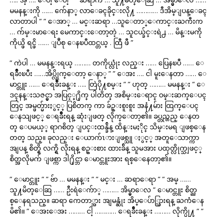
မမနန္းကို …… က်ေနာ္ လာေခၚခိုင္းလို႔ ………… ဒီအိမ္ျပန္ေခၚ
လာတာပါ ” ” ေအာ္ … မင္းဆရာ …သူေတာ္ေကာင္းႀကီးက
… က်မ္းမာေရး မေကာင္းေတာ့တဲ့ … သူငယ္ခ်င္းရဲ႕ … မိန္းမကို
ကိုယ္ဖိ ရင္ဖိ …… ျပဳစု ေနၿပီထင္တယ္ . ထြီ ဖီ ”
” ကဲပါ … မမနန္းရယ္ ……… တကိုယ္လုံး လည္း …… ပြေနၿပီ …… ေ
ရခ်ိဳးၿပီး ……အိပ္လိုက္ေတာ့ ေနာ္ ” ” ေအး …. ငါ မူးေနတာ …… ေ
မာင္တူး …… ေရခ်ိဳးခန္း ….. တြဲပို႔စမ္း ” ” ဟုတ္ ……… မမနန္း ” ေ
ဒၚနန္းသဇင္မွာ အပြင့္႐ိုက္ ပါတိတ္ အစိမ္းေရာင္ ဝမ္းဆက္ေပၚ
တြင္ အမ္ဖတ္မ်ားႏွင့္ ပြစိတက္ ကာ ခ်ဥ္းစူးစူး အနံ႔မ်ား ထြက္ေပၚ
ေနသျဖင့္ ေရခ်ိဳးရန္ ဆုံးျဖတ္ လိုက္ေတာ့၏။ ခပ္တည္တည္ ေနတ
တ္ ေပမယ့္ ရာဂစိတ္ ျပင္းထန္ခ်ိန္ ထိန္းမႏိုင္ သိမ္းမရ ျဖစ္ေန
တတ္ သည္။ ခုလည္း ေယာက်ၤားျဖစ္သူ ႏွင့္ အတူေသာက္ကာ
အျပန္ စိတ္ရွိ လက္ရွိ လိုးရန္ စဥ္းစား ထားခ်ိန္ သူမအား ပထုတ္လိုက္သျဖင့္
စိတ္အလိုမက် ျဖစ္ကာ ဒါ႐ိုင္ဘာ ေမာင္တူးအား ရစ္ေနေတာ့၏။
” ေမာင္တူး ” ” ဗ်ာ … မမနန္း ” ” မင္း … ဆရာေရာ ” ” အမ္ ……
သူ႔မိတ္ေဆြ …… ဦးရဲေက်ာ္ ……… အိမ္မွာေလ ” ေမာင္တူး စိတ္ည
စ္ေနရသည္။ ဆရာ ကေတာ္အား အျမန္ဆုံး အိပ္ေပ်ာ္သြားရန္ ႀကံေန
မိ၏။ ” ေအးေအး ……… ငါ့ ………… ေရခ်ိဳးခန္း ……… လိုက္ပို႔ ” ”