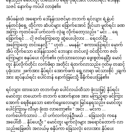
သဇင် နောက်မှ ကပ်ပါ လာခဲ့၏။
အိပ်ခန်းထဲ အရောက် ဒေါ်နန်းသဇင်မှာ တဘက် ရင်လျား ရဲ့နဲ့ပင်
မှန်တင်ခုံရှေ့ ထိုင်ကာ ဆံပင်များ ခြောက်အောင် ဒွိုင်ယာ မှုတ်ရင်း ခဏ
အကြာ ကုတင်ပေါ် ပက်လက် လှဲချ လိုက်တော့သည်။ ” မင်း … ရေ
ခြောက်ရင် … ငါ့ ဇတ်ကြောတွေ ဆွဲပေးပါ့လား … ရေငတ်ပြီး …
အကြောတွေ တင်းနေလို့ ” ” ဟုတ် … မမနန်း ” စကားပြောရင်း မှောက်
အိပ် လိုက်သော ဒေါ်နန်းသဇင် ဘေးနား တင်ပလွဲ ဝင်ထိုင်ကာ ဇတ်
ကြောများ စနှပ်ပေး လိုက်၏။ ဂုတ်သားလေးမှာ ဖွေးစွတ်နေပြီး မောင်
တူး နှိပ်လိုက်တိုင်း လက်ဖိရာ အတိုင်း ရဲတက်လာသည်။ ဂုတ်မှ တဆင့်
ပုခုံးသား ၂ဖက်အား နှိပ်ရင်း အောက်ဖက် ရွေ့လာရာ ဖင်သားစိုင် ၂ချက်
အား ဆုပ်နယ်ရင်း ပေါင်တန် နောက်ခြမ်းသို့ ဖိနှိက်ပေးပြန်၏။
ရင်လျား ထားသော တဘက်မှာ ပေါင်လယ်ထိသာ ဖုံးသဖြင့် နှိပ်ရင်း
မောင်တူး တယောက် တဘက် အောက်နားစ အား မကြည့်ရာ ဖင်ကြား
အောက် ရေစိုနေသော စောက်မွှေးလေးများ မြင်နေရသည်။ မောင်တူး
ပေါင်ကြားမှ လီးမှာ ခုံးထ လာတော့၏။ ” အင်း … မင်းက …
လက်ပေါက်သားပဲ … ငါ ပက်လက်လှန်ဦးမယ် … ခြေသလုံး ကနေ
အပေါ်ထိ … နှိပ်ပေးဦး ” မောင်တူး မျက်လုံးများ အရောင်တောက် လာ
သည်။ခြေဖဝါး အလယ်မှ စနှိပ်ကာ ခြေသလုံး လေးအား နှိပ်ပေး