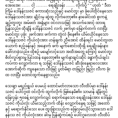
အေးအေး ……… ငါ့ ………… ရေချိုးခန်း ……… လိုက်ပို့ ” ” ဟုတ် ” ဒီတ
ကြိမ် ဒေါ်နန်းသဇင် စကားဆုံးသည်နှင့် မောင်တူး မှာ ခုံပေါ်ထိုင်နေသော
ဒေါ်နန်းသဇင်အား ချိုင်းမှ ဆွဲထူ လိုက်တော့၏။ နှာခေါင်းထဲ စူးကနဲ့
ချဉ်တူးတူး အမ်ဖတ် အနံ့များ ဝင်လာသဖြင့် အသက်အောင့် ထားရ
ပြန်သည်။ ထိုချိန် ဒေါ်နန်းသဇင် လက်၂ဖက်မှာ မြောက်တက် လာပြီး
မောင်တူး ပုခုံး ၂ဖက်အား ဖက်ကာ တွဲလဲ ခိုနေ၏။ ယိမ်းယိုင်နေသော
ဒေါ်နန်းသဇင် ကိုယ်လုံးအား ဟန်ချက် ညီအောင် ထိန်းရင်း မောင်တူးတ
ယောက် ဧည့်ခန်းနှင့် အနောက် ဖက် မျက်စောင်းထိုးရှိ ရေချိုးခန်းနား
ခေါ်လာခဲ့သည်။ ထိုစဉ် မမျော်လင့်သော အထိအတွေ့ ကြောင့် မောင်တူး
စိတ်လှုပ်ရှားမှု့ ပြင်းထန် နေတော့၏။ မျက်နှာချင်းဆိုင် ခန္ဓာကိုယ်ချင်း
ကပ်ကာ လျှောက်လာ ရ သဖြင့် ဒေါ်နန်းသဇင် ဆီးခုံးနေရာလေးအား
အောက်ဆိုက် ကျနေသော လီးဖြင့် ပွတ်မိရာ တဖြည်း ဖြည်း လီးက ခုံး
ထ လာပြီး ထောင်ထွက်နေရှာသည်။
သေချာ မရည်ရွယ် ပေမယ့် ထောင်မတ်လာသော လီးထိပ်မှာ ဒေါ်နန်း
သဇင် ပေါင်ဂွထဲ ဝင်လိုက် ထွက်လိုက် ဖြစ်နေမိ၏။ သာမာန် ချိန်တွင်
ခြေလှန်း ၅ဝခန့် လျှောက်လျင် ရောက်နေသော ရေချိုးခန်းအား ဒေါ်နန်း
သဇင် ကိုယ်လုံး ယိမ်းသည့်ဘက် ထိန်း လျှောက်နေရ သဖြင့် အတော်
နှင့် မရောက်နိုင်သေး ပေ။ ထူးခြားသည်က ခြေလှမ်းယိုင်သွားသော ဒေါ်
နန်းသ ဇင် ကိုယ်လုံးအား ခါးမှ ပြန်ဆွဲကပ်စဉ် ပေါင်ဂွလေးထဲ လီးထိပ်