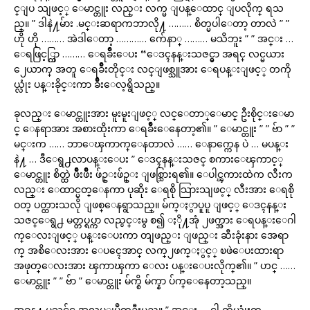
င္ျပ သျဖင့္ ေမာင္တူး လည္း လက္မ ျပန္ေထာင္ ျပလိုက္ ရသ
ည္။ ” ဒါနဲ႔မ်ား .မင္းဆရာကဘာလို႔ ……… စိတ္မပါေတာ့ တာလဲ ” ”
ဟို ဟို ……… အဲဒါေတာ့ ………… က်ေနာ္ ……… မသိဘူး ” ” အင္း …
ေရဖြင့္ကြာ ……… ေရခ်ိဳးေပး “ေဒၚနန္းသဇင္မွာ အရင္ လင္မယား
၂ေယာက္ အတူ ေရခ်ိဳးတိုင္း လင္ျဖစ္သူအား ေရပန္းျဖင့္ တကို
ယ္လုံး ပန္းခိုင္းကာ ခ်ိဳးေလ့ရွိသည္။
ခုလည္း ေမာင္တူးအား မူးမူးျဖင့္ လင္ေတာ္ေမာင္ ဦးစိုင္းေမာ
င္ ေနရာအား အစားထိုးကာ ေရခ်ိဳးေနေတာ့၏။ ” ေမာင္တူး ” ” ဗ်ာ ” ”
မင္းက …… ဘာေၾကာက္ေနတာလဲ …… ေနာက္ကေန ပဲ … မပန္း
နဲ႔ … ဒီေရွ႕လာပန္းေပး ” ေဒၚနန္းသဇင္ စကားေၾကာင့္
ေမာင္တူး စိတ္ထဲ ဖ်ိဳးဖ်ိဳး ဖ်ဥ္းဖ်ဥ္း ျဖစ္သြားရ၏။ ေပါင္ၾကားထဲက လီးက
လည္း ေထာင္မတ္ေနကာ ပုဆိုး ေရစို သြားသျဖင့္ လီးအား ေရစို
ဝတ္ ပတ္ထားသလို ျဖစ္ေနရွာသည္။ မ်က္ႏွာပူပူ ျဖင့္ ေဒၚနန္း
သဇင္ေရွ႕ မတ္တပ္ရပ္ကာ လည္ပင္းမွ စ၍ ႏို႔အုံ ၂ဖက္အား ေရပန္းေဂါ
က္ေလးျဖင့္ ပန္းေပးကာ တျဖည္း ျဖည္း ဆီးခုံးနား အေရာ
က္ အစိေလးအား ေပၚေအာင္ လက္၂ဖက္ႏွင့္ ၿဖဲေပးထားရာ
အဖုတ္ေလးအား ၾကာၾကာ ေလး ပန္းေပးလိုက္၏။ ” ဟင္ ……
ေမာင္တူး ” ” ဗ်ာ ” ေမာင္တူး မ်က္စိ မ်က္နာ ပ်က္ေနေတာ့သည္။
အခန႔္ မသင္လ်င္ အလုပ္ျပဳတ္ဦးမည္။ ” အင္း … ငါ့ ကိုယ္လုံးက …