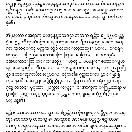
မာင္တူး လွည့္ၾကည္ခ်ိန္ ေဒၚနန္းသဇင္မွာ တဘက္ အႀကီး တထည္အား
ရင္လ်ားရင္း ပုဆိုး အေဟာင္း ပစ္ ေပးေနသည္။ ေမာင္တူး တေယာ
က္ ေရစို ပုဆိုးအား လဲဝတ္ရင္း ေဒၚနန္းသဇင္ ေနာက္မွ ကပ္ပါ လာ
ခဲ့၏။
အိပ္ခန္းထဲ အေရာက္ ေဒၚနန္းသဇင္မွာ တဘက္ ရင္လ်ား ရဲ႕နဲ႔ပင္ မွန္တ
င္ခုံေရွ႕ ထိုင္ကာ ဆံပင္မ်ား ေျခာက္ေအာင္ ဒြိဳင္ယာ မႈတ္ရင္း ခဏ အၾ
ကာ ကုတင္ေပၚ ပက္လက္ လွဲခ် လိုက္ေတာ့သည္။ ” မင္း … ေရေျ
ခာက္ရင္ … ငါ့ ဇတ္ေၾကာေတြ ဆြဲေပးပါ့လား … ေရငတ္ၿပီး …
အေၾကာေတြ တင္းေနလို႔ ” ” ဟုတ္ … မမနန္း ” စကားေျပာ
ရင္း ေမွာက္အိပ္ လိုက္ေသာ ေဒၚနန္းသဇင္ ေဘးနား တင္ပလြဲ ဝင္ထို
င္ကာ ဇတ္ေၾကာမ်ား စႏွပ္ေပး လိုက္၏။ ဂုတ္သားေလးမွာ ေဖြးစြ
တ္ေနၿပီး ေမာင္တူး ႏွိပ္လိုက္တိုင္း လက္ဖိရာ အတိုင္း ရဲတက္လာသည္။
ဂုတ္မွ တဆင့္ ပုခုံးသား ၂ဖက္အား ႏွိပ္ရင္း ေအာက္ဖက္ ေ႐ြ႕လာရာ ဖ
င္သားစိုင္ ၂ခ်က္အား ဆုပ္နယ္ရင္း ေပါင္တန္ ေနာက္ျခမ္းသို႔ ဖိႏွိက္ေ
ပးျပန္၏။
ရင္လ်ား ထားေသာ တဘက္မွာ ေပါင္လယ္ထိသာ ဖုံးသျဖင့္ ႏွိပ္ရင္း ေမာင္
တူး တေယာက္ တဘက္ ေအာက္နားစ အား မၾကည့္ရာ ဖင္ၾကားေ
အာက္ ေရစိုေနေသာ ေစာက္ေမႊးေလးမ်ား ျမင္ေနရသည္။ ေ
မာင္တူး ေပါင္ၾကားမွ လီးမွာ ခုံးထ လာေတာ့၏။ ” အင္း … မင္းက …