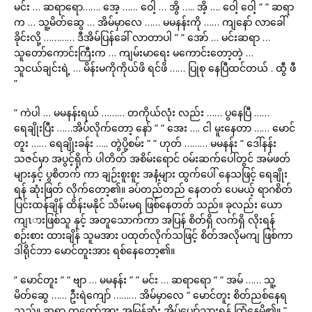
မင်း … ဆရာရော……. အေ့ …… ဝေါ့ … အွိ ….. အိ့ …. ဝေါ့ ဝေါ့ ” ” ဆရာ
က … သူ့မိတ်ဆွေ … အိမ်မှာလေ …… မမနန်းကို …… ကျနော် လာခေါ်
ခိုင်းလို့ ………… ဒီအိမ်ပြန်ခေါ် လာတာပါ ” ” အော် … မင်းဆရာ …
သူတော်ကောင်းကြီးက … ကျမ်းမာရေး မကောင်းတော့တဲ့ …
သူငယ်ချင်းရဲ့ … မိန်းမကိုကိုယ်ဖိ ရင်ဖိ …… ပြုစု နေပြီထင်တယ် . ထွီ ဖီ
”
” ကဲပါ … မမနန်းရယ် ……… တကိုယ်လုံး လည်း …… ပွနေပြီ ……
ရေချိုးပြီး ……အိပ်လိုက်တော့ နော် ” ” အေး …. ငါ မူးနေတာ …… မောင်
တူး …… ရေချိုးခန်း ….. တွဲပို့စမ်း ” ” ဟုတ် ……… မမနန်း ” ဒေါ်နန်း
သဇင်မှာ အပွင့်ရိုက် ပါတိတ် အစိမ်းရောင် ဝမ်းဆက်ပေါ်တွင် အမ်ဖတ်
များနှင့် ပွစိတက် ကာ ချဉ်းစူးစူး အနံ့များ ထွက်ပေါ် နေသဖြင့် ရေချိုး
ရန် ဆုံးဖြတ် လိုက်တော့၏။ ခပ်တည်တည် နေတတ် ပေမယ့် ရာဂစိတ်
ပြင်းထန်ချိန် ထိန်းမနိုင် သိမ်းမရ ဖြစ်နေတတ် သည်။ ခုလည်း ယော
ကျၤားဖြစ်သူ နှင့် အတူသောက်ကာ အပြန် စိတ်ရှိ လက်ရှိ လိုးရန်
စဉ်းစား ထားချိန် သူမအား ပထုတ်လိုက်သဖြင့် စိတ်အလိုမကျ ဖြစ်ကာ
ဒါရိုင်ဘာ မောင်တူးအား ရစ်နေတော့၏။
” မောင်တူး ” ” ဗျာ … မမနန်း ” ” မင်း … ဆရာရော ” ” အမ် …… သူ့
မိတ်ဆွေ …… ဦးရဲကျော် ……… အိမ်မှာလေ ” မောင်တူး စိတ်ညစ်နေရ
သည်။ ဆရာ ကတော်အား အမြန်ဆုံး အိပ်ပျော်သွားရန် ကြံနေမိ၏။ ”