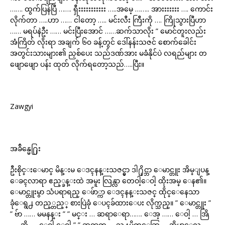
……. ထွက်ပြန်ပြီ ……. ရှီးးးးးးးးးးး …..အမေ့ …….. အားးးးးးး …. ကောင်း
လိုက်တာ …..ဟာ …… ငါတော့ ….. မင်းလီး ကြီးကို …. ကြိုသွားပြီဟာ
…… မရပ်နဲဦး …… မင်းပြီးအောင် ……ဆက်သာလိုး ” မောင်တူးလည်း
အံကြိတ် လိုးရာ အချက် ၆၀ ခန့်တွင် ဒေါ်နန်းသဇင် စောက်ခေါင်း
အတွင်းသားများ၏ ညှစ်ပေး သည်ဒဏ်အား မခံနိုင်ပဲ လရည်များ တ
ဖျောဖျော ပန်း ထုတ် လိုက်ရတော့သည်…..ပြီး။
Zawgyi
အခ်ိန္မေ႐ြး
ဦးစိုင္းေမာင္ မိန္းမ ေဒၚနန္းသဇင္မွာ ဒါ႐ိုင္ဘာ ေမာင္တူး အိမ္ျပန္
ေခၚလာရာ ဧည့္ခန္းထဲ အမူး လြန္လာ တေဝါ့ေဝါ့ ထိုးအမ္ ေန၏။
ေမာင္တူးမွာ သံပရာရည္ ေဖ်ာ္ကာ ေဒၚနန္းသဇင္ ထိုင္ေနေသာ
ခုံေရွ႕ တည့္တည့္ စားပြဲခုံ ေပၚခ်ထားေပး လိုက္သည္။ ” ေမာင္တူး ”
” ဗ်ာ …… မမနန္း ” ” မင္း … ဆရာေရာ……. ေအ့ …… ေဝါ့ … အြိ
….. အိ့ …. ေဝါ့ ေဝါ့ ” ” ဆရာက … သူ႔မိတ္ေဆြ … အိမ္မွာေလ ……