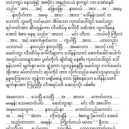
တင်းကျပ် နေသဖြင့် အစပိုင်း အနည်းငယ် နာကျင် ကာ အော်နေမိ
သည်။ ” အား ……အင့် … ဖြေးဖြေး …. နာတယ် …..အား …..အ …..အမေ့
……နာလိုက်တာ …. အမေ့ …. အားး …. အားးး ” ဒေါ်နန်းသဇင် တ
ယောက် သူမတို့ လင်မယား အိပ်သော ကုတင်ပေါ်တွင် မောင်းတူး
ရင်ဘတ်အား ဆီးတွန်းကာ လီးထိပ်မှ ဂေါ်လီ ဒဏ်အား လူးလိမ့်နေ
အောင် ခံစား နေရ သည်။ ” အားးးး …… မင်း လီးက …..ဘယ်လို ကြီးလဲ
….အား… အင့်..စောက်ဖုတ်လေး …. ကွဲပါပြီ …..အားး …… ယားလည်း
ယားတယ် ……နာလည်း နာလှပါပြီ ……အမလေးးး …. အဟင့် ဟင့် ”
မောင်းတူး လီးထိပ်မှ ဂေါ်လီများက ဒေါ်နန်းသဇင် စောက်ခေါင်းပေါက်
အတွင်းသားများအား ပွတ်တိုက် ချိတ်ဆွဲ နေ၏။ ကုတင်ပေါ်တွင် ဒေါ်
နန်းသဇင် မျက်နှာ လေး ရှုံ့မဲ့ကာ လူးလွန်နေပြီး မောင်တူး လက်မောင်း
အိုးအား ခပ်တင်းတင်း ဆုပ်ကိုင် ထား လိုက်သည်။ မောင်တူးမှာလည်း
နဖူးကြောလေး တွန့်ကာ မချိမဆန့် လေး ဖြစ်နေသော ဒေါ်နန်းသဇင်
မျက်နှာအား ကြည့်ပြီး လီအရင်းထိ ဆောင့်လိုး ပစ်၏။
အမလေးးး ….. သေပြီ သေပြီ ….. အ ….. အားးးး ….. ကောင်းလား ……
မမနန်း သေမတတ်ပါပဲ …… မောင်တူးရာ …… မင်း လီး အပေါ်က ……
အဖုလေးတွေက ……… နာလည်းနာ ……… ကောင်းလည်းကောင်း …….
အ ….. အင့် ” ” အဲတာ …… လိုးတဲ့ချိန် ……… ခံစားမှု့ ပိုကောင်း အောင်
…. ထည့်ထားတာ …. မမနန်း …… ကြိုက်တယ် မလား ” ” ရှီးးးးး ……..
မင်းလီးက …… ရှည်တော့ …… သားအိမ် …… လာလာထောက်တယ် ….