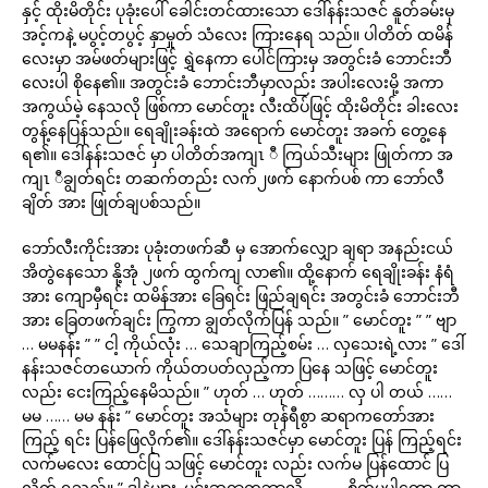
နှင့် ထိုးမိတိုင်း ပုခုံးပေါ် ခေါင်းတင်ထားသော ဒေါ်နန်းသဇင် နူတ်ခမ်းမှ
အင့်ကနဲ့ မပွင့်တပွင့် နှာမှုတ် သံလေး ကြားနေရ သည်။ ပါတိတ် ထမိန်
လေးမှာ အမ်ဖတ်များဖြင့် ရွှဲနေကာ ပေါင်ကြားမှ အတွင်းခံ ဘောင်းဘီ
လေးပါ စိုနေ၏။ အတွင်းခံ ဘောင်းဘီမှာလည်း အပါးလေးမို့ အကာ
အကွယ်မဲ့ နေသလို ဖြစ်ကာ မောင်တူး လီးထိပ်ဖြင့် ထိုးမိတိုင်း ခါးလေး
တွန့်နေပြန်သည်။ ရေချိုးခန်းထဲ အရောက် မောင်တူး အခက် တွေ့နေ
ရ၏။ ဒေါ်နန်းသဇင် မှာ ပါတိတ်အကျၤ ီ ကြယ်သီးများ ဖြုတ်ကာ အ
ကျၤ ီချွတ်ရင်း တဆက်တည်း လက်၂ဖက် နောက်ပစ် ကာ ဘော်လီ
ချိတ် အား ဖြုတ်ချပစ်သည်။
ဘော်လီးကိုင်းအား ပုခုံးတဖက်ဆီ မှ အောက်လျှော ချရာ အနည်းငယ်
အိတွဲနေသော နို့အုံ ၂ဖက် ထွက်ကျ လာ၏။ ထို့နောက် ရေချိုးခန်း နံရံ
အား ကျောမှီရင်း ထမိန်အား ခြေရင်း ဖြည်ချရင်း အတွင်းခံ ဘောင်းဘီ
အား ခြေတဖက်ချင်း ကြွကာ ချွတ်လိုက်ပြန် သည်။ ” မောင်တူး ” ” ဗျာ
… မမနန်း ” ” ငါ့ ကိုယ်လုံး … သေချာကြည့်စမ်း … လှသေးရဲ့လား ” ဒေါ်
နန်းသဇင်တယောက် ကိုယ်တပတ်လှည့်ကာ ပြနေ သဖြင့် မောင်တူး
လည်း ငေးကြည့်နေမိသည်။ ” ဟုတ် … ဟုတ် ……… လှ ပါ တယ် ……
မမ …… မမ နန်း ” မောင်တူး အသံများ တုန်ရီစွာ ဆရာကတော်အား
ကြည့် ရင်း ပြန်ဖြေလိုက်၏။ ဒေါ်နန်းသဇင်မှာ မောင်တူး ပြန် ကြည့်ရင်း
လက်မလေး ထောင်ပြ သဖြင့် မောင်တူး လည်း လက်မ ပြန်ထောင် ပြ
လိုက် ရသည်။ ” ဒါနဲ့များ .မင်းဆရာကဘာလို့ ……… စိတ်မပါတော့ တာ