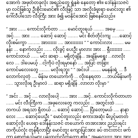
အောက် အဖုတ်တခုလုံး အရည်တွေ ရွဲနှစ် နေတော့ ၏။ ဒေါ်နန်းသဇင်
မှာ လင်ဖြစ်သူ ဦးစိုင်းမောင်၏ လီးဖြင့် သာ အလိုးခံဖူးရာ မောင်းတူး ၏
ဂေါ်လီပါသော လီးကြီး အား ခံ၍ မဝနိုင်အောင် ဖြစ်နေမိသည်။
” အား ……. ကောင်းလိုက်တာ ……. မောင်တူးရယ် ……… အမေ့ …….
အင့်…… အား …….. ဆောင့် ဆောင့် ……… မင်း စိတ်တိုင်းကျ …….ဆောင့်
လိုးစမ်းကွာ ……….. အားးးးးး ….. အားးးးးးးး ” ” ကောင်းလား ……… မမ
နန်း …. နောက်လည်း ……. လိုးခွင့် ပေးဦး မှာလား အား … ရှီးးးးးးးး ……
ကောင်းတယ် ……. မင်း ဆရာ … မရှိတဲ့ချိန်… အချိန်မရွေး …လာလိုး
လေ …. ဒါပေမယ့် …ငါ့ကိုပဲ လိုးရမှာနော် ….. အပြင် တခြား
ကောင်မလေးတွေ ……… မလိုးရဘူး ” ” အင်းပါ ……… မမနန်းရဲ့ … ဒီ
လောက်လှတဲ့ ….. မိန်းမ တယောက်ကို … လိုးနေရတာ …..ဘယ်မိန်းမကို
…… သွားလိုးရ ဦးမှာလဲ …. ဆရာ မရှိချိန် ..လာလာ လိုးမှာ ”
” အင်း … အင့် ….. လာလိုးပေါ့ ……. အား …..အင့်…ကောင်းလိုက်တာဟာ
……. မင်း လီးကြီးက ….အဖုလေးတွေ ကလည်း … အတွင်းထဲ …….
တကယ် အရသာ ရှိတယ် …. ဆောင့် ဆောင့်….. ပြီးတော့မယ် ….. နာနာ
လေး ……. ဆောင့်ပေးဦး ” မောင်တူးလည်း စကားအဆုံး မီးပွင့်မတတ်
ဆောင့်လိုး ပေးရာ ဒေါ်နန်းသဇင် တယောက် တအားအား ညည်းရင်း
တကိုယ်လုံး တုန်ရီလာပြီး မောင်တူး ကျောပြင်အား ခပ် တင်းတင်း ဖက်
ကာ စောက်ရည်များ ပန်းထုတ်လိုက်တော့ ၏။ ” အမလေးးးး အား အား