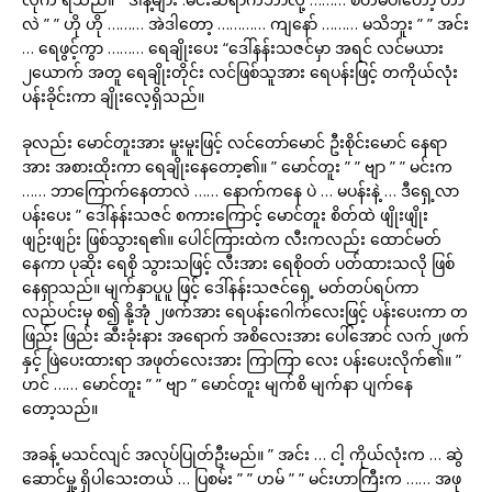
လဲ ” ” ဟို ဟို ……… အဲဒါတော့ ………… ကျနော် ……… မသိဘူး ” ” အင်း
… ရေဖွင့်ကွာ ……… ရေချိုးပေး “ဒေါ်နန်းသဇင်မှာ အရင် လင်မယား
၂ယောက် အတူ ရေချိုးတိုင်း လင်ဖြစ်သူအား ရေပန်းဖြင့် တကိုယ်လုံး
ပန်းခိုင်းကာ ချိုးလေ့ရှိသည်။
ခုလည်း မောင်တူးအား မူးမူးဖြင့် လင်တော်မောင် ဦးစိုင်းမောင် နေရာ
အား အစားထိုးကာ ရေချိုးနေတော့၏။ ” မောင်တူး ” ” ဗျာ ” ” မင်းက
…… ဘာကြောက်နေတာလဲ …… နောက်ကနေ ပဲ … မပန်းနဲ့ … ဒီရှေ့လာ
ပန်းပေး ” ဒေါ်နန်းသဇင် စကားကြောင့် မောင်တူး စိတ်ထဲ ဖျိုးဖျိုး
ဖျဉ်းဖျဉ်း ဖြစ်သွားရ၏။ ပေါင်ကြားထဲက လီးကလည်း ထောင်မတ်
နေကာ ပုဆိုး ရေစို သွားသဖြင့် လီးအား ရေစိုဝတ် ပတ်ထားသလို ဖြစ်
နေရှာသည်။ မျက်နှာပူပူ ဖြင့် ဒေါ်နန်းသဇင်ရှေ့ မတ်တပ်ရပ်ကာ
လည်ပင်းမှ စ၍ နို့အုံ ၂ဖက်အား ရေပန်းဂေါက်လေးဖြင့် ပန်းပေးကာ တ
ဖြည်း ဖြည်း ဆီးခုံးနား အရောက် အစိလေးအား ပေါ်အောင် လက်၂ဖက်
နှင့် ဖြဲပေးထားရာ အဖုတ်လေးအား ကြာကြာ လေး ပန်းပေးလိုက်၏။ ”
ဟင် …… မောင်တူး ” ” ဗျာ ” မောင်တူး မျက်စိ မျက်နာ ပျက်နေ
တော့သည်။
အခန့် မသင်လျင် အလုပ်ပြုတ်ဦးမည်။ ” အင်း … ငါ့ ကိုယ်လုံးက … ဆွဲ
ဆောင်မှု့ ရှိပါသေးတယ် … ပြစမ်း ” ” ဟမ် ” ” မင်းဟာကြီးက …… အဖု