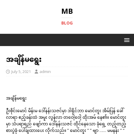
MB
BLOG
အချိန်မရွေး
July 5, 2021
admin
အချိန်မရွေး
ဦးစိုင်းမောင် မိန်းမ ဒေါ်နန်းသဇင်မှာ ဒါရိုင်ဘာ မောင်တူး အိမ်ပြန် ခေါ်
လာရာ ဧည့်ခန်းထဲ အမူး လွန်လာ တဝေါ့ဝေါ့ ထိုးအမ် နေ၏။ မောင်တူး
မှာ သံပရာရည် ဖျော်ကာ ဒေါ်နန်းသဇင် ထိုင်နေသော ခုံရှေ့ တည့်တည့်
စားပွဲခုံ ပေါ်ချထားပေး လိုက်သည်။ ” မောင်တူး ” ” ဗျာ …… မမနန်း ” ”