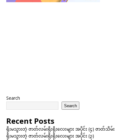
Search
Search
Recent Posts
ရိုးမသွားတဲ့ ဇာတ်လမ်းရိုးရိုးလေးများ အပိုင်း (၄) ဇာတ်သိမ်း
ရိုးမသွားတဲ့ ဇာတ်လမ်းရိုးရိုးလေးများ အပိုင်း (၃)