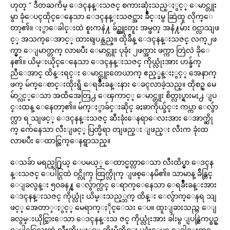
ဟုတ္ ” ဒီတႀကိမ္ ေဒၚနန္းသဇင္ စကားဆုံးသည္ႏွင့္ ေမာင္တူး
မွာ ခုံေပၚထိုင္ေနေသာ ေဒၚနန္းသဇင္အား ခ်ိဳင္းမွ ဆြဲထူ လိုက္ေ
တာ့၏။ ႏွာေခါင္းထဲ စူးကနဲ႔ ခ်ဥ္တူးတူး အမ္ဖတ္ အနံ႔မ်ား ဝင္လာသျဖ
င့္ အသက္ေအာင့္ ထားရျပန္သည္။ ထိုခ်ိန္ ေဒၚနန္းသဇင္ လက္၂ဖ
က္မွာ ေျမာက္တက္ လာၿပီး ေမာင္တူး ပုခုံး ၂ဖက္အား ဖက္ကာ တြဲလဲ ခိုေ
န၏။ ယိမ္းယိုင္ေနေသာ ေဒၚနန္းသဇင္ ကိုယ္လုံးအား ဟန္ခ်က္
ညီေအာင္ ထိန္းရင္း ေမာင္တူးတေယာက္ ဧည့္ခန္းႏွင့္ အေနာက္
ဖက္ မ်က္ေစာင္းထိုးရွိ ေရခ်ိဳးခန္းနား ေခၚလာခဲ့သည္။ ထိုစဥ္ မေ
မ်ာ္လင့္ေသာ အထိအေတြ႕ ေၾကာင့္ ေမာင္တူး စိတ္လႈပ္ရွားမႈ႕ ျပ
င္းထန္ ေနေတာ့၏။ မ်က္ႏွာခ်င္းဆိုင္ ခႏၶာကိုယ္ခ်င္း ကပ္ကာ ေလွ်ာ
က္လာ ရ သျဖင့္ ေဒၚနန္းသဇင္ ဆီးခုံးေနရာေလးအား ေအာက္ဆို
က္ က်ေနေသာ လီးျဖင့္ ပြတ္မိရာ တျဖည္း ျဖည္း လီးက ခုံးထ
လာၿပီး ေထာင္ထြက္ေနရွာသည္။
ေသခ်ာ မရည္႐ြယ္ ေပမယ့္ ေထာင္မတ္လာေသာ လီးထိပ္မွာ ေဒၚန
န္းသဇင္ ေပါင္ဂြထဲ ဝင္လိုက္ ထြက္လိုက္ ျဖစ္ေနမိ၏။ သာမာန္ ခ်ိန္တြင္
ေျခလွန္း ၅ဝခန႔္ ေလွ်ာက္လ်င္ ေရာက္ေနေသာ ေရခ်ိဳးခန္းအား
ေဒၚနန္းသဇင္ ကိုယ္လုံး ယိမ္းသည့္ဘက္ ထိန္း ေလွ်ာက္ေနရ သျ
ဖင့္ အေတာ္ႏွင့္ မေရာက္ႏိုင္ေသး ေပ။ ထူးျခားသည္က ေျ
ခလွမ္းယိုင္သြားေသာ ေဒၚနန္းသ ဇင္ ကိုယ္လုံးအား ခါးမွ ျပန္ဆြဲကပ္စဥ္
ေပါင္ဂြေလးထဲ လီးထိပ္ႏွင့္ ထိုးမိတိုင္း ပုခုံးေပၚ ေခါင္းတင္