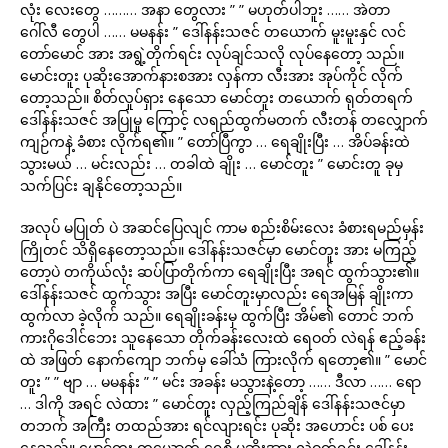
လုံး လေးတွေ ……… အနာ တွေလား ” ” မဟုတ်ပါဘူး …… အဲတာ
ဂေါ်လီ တွေပါ …… မမနန်း ” ဒေါ်နန်းသဇင် တယောက် မူးမူးနှင် လင်
တော်မောင် အား အရွဲ့တိုက်ရင်း လုပ်ချင်သလို လုပ်နေတော့ သည်။
မောင်းတူး ပုဆိုးအောက်နားစအား လှန်ကာ လီးအား အုပ်ကိုင် လိုက်
တော့သည်။ စိတ်လှုပ်ရှား နေသော မောင်တူး တယောက် ရုတ်တရက်
ဒေါ်နန်းသဇင် အပြုမှု ကြောင့် လရည်ထွက်မတက် လီးတန် တလျှောက်
ကျဉ်ကနဲ့ ခံစား လိုက်ရ၏။ ” တော်ပြီကွာ … ရေချိုးပြီး … အိပ်ခန်းထဲ
သွားမယ် … မင်းလည်း … တခါထဲ ချိုး … မောင်တူး ” မောင်းတူ ခုမှ
သက်ပြင်း ချနိုင်တော့သည်။
အလုပ် မပြုတ် ပဲ အဆင်ပြေလျင် ကာမ စည်းစိမ်းလေး ခံစားရမည်မှန်း
ကြိုတင် သိရှိနေတော့သည်။ ဒေါ်နန်းသဇင်မှာ မောင်တူး အား မကြည့်
တော့ပဲ တကိုယ်လုံး ဆပ်ပြာတိုက်ကာ ရေချိုးပြီး အရင် ထွက်သွား၏။
ဒေါ်နန်းသဇင် ထွက်သွား အပြီး မောင်တူးမှာလည်း ရေအမြန် ချိုးကာ
ထွက်လာ ခဲ့လိုက် သည်။ ရေချိုးခန်းမှ ထွက်ပြီး အိမ်၏ တောင် ဘက်
ကားဂိုဒေါင်ဘေး သူနေသော တိုက်ခန်းလေးထဲ ရေဝတ် လဲရန် ဧည့်ခန်း
ထဲ အဖြတ် နောက်ကျော ဘက်မှ ခေါ်သံ ကြားလိုက် ရတော့၏။ ” မောင်
တူး ” ” ဗျာ … မမနန်း ” ” မင်း အခန်း မသွားနဲ့တော့ …… ဒီလာ …… ရော
… ဒါကို အရင် လဲထား ” မောင်တူး လှည့်ကြည်ချိန် ဒေါ်နန်းသဇင်မှာ
တဘက် အကြီး တထည်အား ရင်လျားရင်း ပုဆိုး အဟောင်း ပစ် ပေး
နေသည်။ မောင်တူး တယောက် ရေစို ပုဆိုးအား လဲဝတ်ရင်း ဒေါ်နန်း