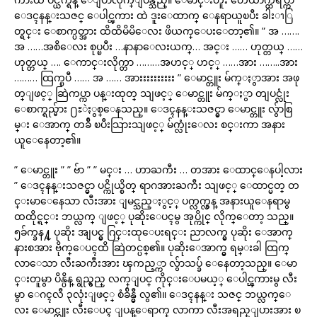
ေဒၚနန္းသဇင္ ေပါင္ၾကား ထဲ ဒူးေထာက္ ေနရာယူၿပီး ခါးၫြ
တ္ရင္း ေစာက္ပတ္အား ထိထိမိမိေလး ဖိယက္ေပးေတာ့၏။ ” အ …….
အ ……အစိေလး စုပ္ၿပီး …နာနာေလးယက္… အင္း …… ဟုတ္တယ္ ……
ဟုတ္တယ္ …. ေကာင္းလိုက္တာ ………အဟင့္ ဟင့္ ……အား ……..အား
……… ထြက္ၿပီ …… အ …… အားးးးးးးးးး ” ေမာင္တူး မ်က္ႏွာအား အဖု
တ္ျဖင့္ ဆြဲကပ္ကာ ပန္းထုတ္ သျဖင့္ ေမာင္တူး မ်က္ႏွာ တျပင္လုံး
ေစာက္ရည္မ်ား ႐ႊဲႏွစ္ေနသည္။ ေဒၚနန္းသဇင္မွာ ေမာင္တူး လွ်ာစြ
မ္း ေအာက္ တခ်ီ ၿပီးသြားသျဖင့္ မ်က္လုံးေလး စင္းကာ အနား
ယူေနေတာ့၏။
” ေမာင္တူး ” ” ဗ်ာ ” ” မင္း … ဟာႀကီး … တအား ေထာင္ေနပါ့လား
” ေဒၚနန္းသဇင္မွာ ပင္ကိုယ္စိတ္ ရာဂအားႀကီး သျဖင့္ ေထာင္မတ္ တ
င္းမာေနေသာ လီးအား ျမင္သည္ႏွင့္ ပက္လက္လွန္ အနားယူေနရာမွ
ထထိုင္ရင္း ဘယ္လက္ ျဖင့္ ပုဆိုးေပၚမွ အုပ္ကိုင္ လိုက္ေတာ့ သည္။
၅ခ်က္ခန႔္ ပုဆိုး အျပင္မွ ဂြင္းထုေပးရင္း ညာလက္မွ ပုဆိုး ေအာက္
နားစအား ဗိုက္ေပၚထိ ဆြဲတင္ပစ္၏။ ပုဆိုးေအာက္မွ ရမ္းခါ ထြက္
လာေသာ လီးႀကီးအား ၾကည့္ကာ လွ်ာသပ္ခ် ေနေတာ့သည္။ ေမာ
င္းတူမွာ ပိန္ပိန္ ရွည္ရွည္ လက္ျပင္ ကိုင္းေပမယ့္ ေပါင္ၾကားမွ လီး
မွာ ေဂၚလီ ၃လုံးျဖင့္ စံခ်ိန္မွီ လွ၏။ ေဒၚနန္း သဇင္ ဘယ္လက္ေ
လး ေမာင္တူး လီးေပၚ ျပန္ေရာက္ လာကာ လီးအရည္ျပားအား ၿ