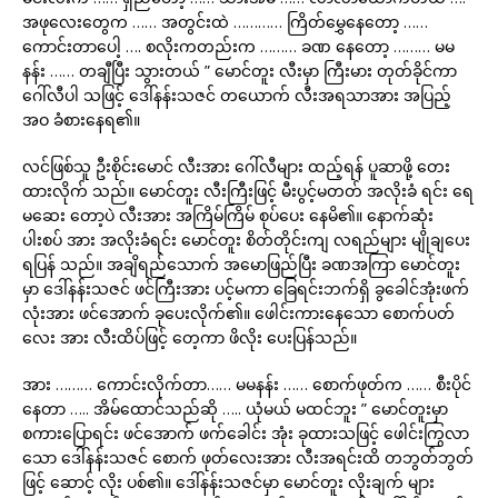
အဖုလေးတွေက …… အတွင်းထဲ ………… ကြိတ်မွှေနေတော့ ……
ကောင်းတာပေါ့ …. စလိုးကတည်းက ……… ခဏ နေတော့ ……… မမ
နန်း …… တချီပြီး သွားတယ် ” မောင်တူး လီးမှာ ကြီးမား တုတ်ခိုင်ကာ
ဂေါ်လီပါ သဖြင့် ဒေါ်နန်းသဇင် တယောက် လီးအရသာအား အပြည့်
အဝ ခံစားနေရ၏။
လင်ဖြစ်သူ ဦးစိုင်းမောင် လီးအား ဂေါ်လီများ ထည့်ရန် ပူဆာဖို့ တေး
ထားလိုက် သည်။ မောင်တူး လီးကြီးဖြင့် မီးပွင့်မတတ် အလိုးခံ ရင်း ရေ
မဆေး တော့ပဲ လီးအား အကြိမ်ကြိမ် စုပ်ပေး နေမိ၏။ နောက်ဆုံး
ပါးစပ် အား အလိုးခံရင်း မောင်တူး စိတ်တိုင်းကျ လရည်များ မျိုချပေး
ရပြန် သည်။ အချိရည်သောက် အမောဖြည်ပြီး ခဏအကြာ မောင်တူး
မှာ ဒေါ်နန်းသဇင် ဖင်ကြီးအား ပင့်မကာ ခြေရင်းဘက်ရှိ ခွခေါင်အုံးဖက်
လုံးအား ဖင်အောက် ခုပေးလိုက်၏။ ဖေါင်းကားနေသော စောက်ပတ်
လေး အား လီးထိပ်ဖြင့် တေ့ကာ ဖိလိုး ပေးပြန်သည်။
အား ……… ကောင်းလိုက်တာ…… မမနန်း …… စောက်ဖုတ်က …… စီးပိုင်
နေတာ ….. အိမ်ထောင်သည်ဆို ….. ယုံမယ် မထင်ဘူး ” မောင်တူးမှာ
စကားပြောရင်း ဖင်အောက် ဖက်ခေါင်း အုံး ခုထားသဖြင့် ဖေါင်းကြွလာ
သော ဒေါ်နန်းသဇင် စောက် ဖုတ်လေးအား လီးအရင်းထိ တဘွတ်ဘွတ်
ဖြင့် ဆောင့် လိုး ပစ်၏။ ဒေါ်နန်းသဇင်မှာ မောင်တူး လိုးချက် များ