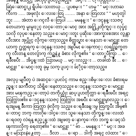
ဆြဲေဆာင္မႈ႕ ရွိပါေသးတယ္ … ျပစမ္း ” ” ဟမ္ ” ” မင္းဟာႀ
ကီးက …… အဖုလုံး ေလးေတြ ……… အနာ ေတြလား ” ” မဟုတ္ပါ
ဘူး …… အဲတာ ေဂၚလီ ေတြပါ …… မမနန္း ” ေဒၚနန္းသဇင္
တေယာက္ မူးမူးႏွင္ လင္ေတာ္ေမာင္ အား အ႐ြဲ႕တိုက္ရင္း လုပ္ခ်င္
သလို လုပ္ေနေတာ့ သည္။ ေမာင္းတူး ပုဆိုးေအာက္နားစအား လွန္ကာ
လီးအား အုပ္ကိုင္ လိုက္ေတာ့သည္။ စိတ္လႈပ္ရွား ေနေသာ ေမာင္တူး တေ
ယာက္ ႐ုတ္တရက္ ေဒၚနန္းသဇင္ အျပဳမႈ ေၾကာင့္ လရည္ထြက္မတ
က္ လီးတန္ တေလွ်ာက္ က်ဥ္ကနဲ႔ ခံစား လိုက္ရ၏။ ” ေတာ္ၿပီကြာ … ေ
ရခ်ိဳးၿပီး … အိပ္ခန္းထဲ သြားမယ္ … မင္းလည္း … တခါထဲ ခ်ိဳး … ေ
မာင္တူး ” ေမာင္းတူ ခုမွ သက္ျပင္း ခ်ႏိုင္ေတာ့သည္။
အလုပ္ မျပဳတ္ ပဲ အဆင္ေျပလ်င္ ကာမ စည္းစိမ္းေလး ခံစားရမ
ည္မွန္း ႀကိဳတင္ သိရွိေနေတာ့သည္။ ေဒၚနန္းသဇင္မွာ ေမာင္တူး
အား မၾကည့္ေတာ့ပဲ တကိုယ္လုံး ဆပ္ျပာတိုက္ကာ ေရခ်ိဳးၿပီး အရင္
ထြက္သြား၏။ ေဒၚနန္းသဇင္ ထြက္သြား အၿပီး ေမာင္တူးမွာလည္း ေ
ရအျမန္ ခ်ိဳးကာ ထြက္လာ ခဲ့လိုက္ သည္။ ေရခ်ိဳးခန္းမွ ထြက္ၿပီး အိမ္၏
ေတာင္ ဘက္ ကားဂိုေဒါင္ေဘး သူေနေသာ တိုက္ခန္းေလးထဲ
ေရဝတ္ လဲရန္ ဧည့္ခန္းထဲ အျဖတ္ ေနာက္ေက်ာ ဘက္မွ ေခၚသံ
ၾကားလိုက္ ရေတာ့၏။ ” ေမာင္တူး ” ” ဗ်ာ … မမနန္း ” ” မင္း အခ
န္း မသြားနဲ႔ေတာ့ …… ဒီလာ …… ေရာ … ဒါကို အရင္ လဲထား ” ေ