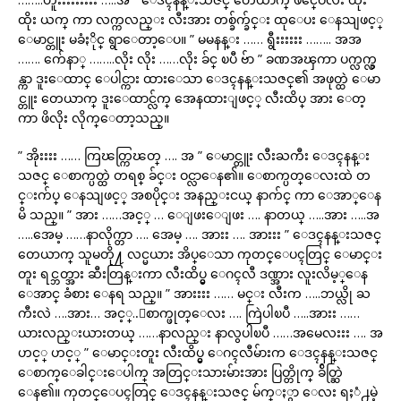
ထိုး ယက္ ကာ လက္ကလည္း လီးအား တစ္ခ်က္ခ်င္း ထုေပး ေနသျဖင့္
ေမာင္တူး မခံႏိုင္ ရွာေတာ့ေပ။ ” မမနန္း …… ရွီးးးးးး …….. အအ
……. က်ေနာ္ ……..လိုး လိုး ……လိုး ခ်င္ ၿပီ ဗ်ာ ” ခဏအၾကာ ပက္လက္လွ
န္ကာ ဒူးေထာင္ ေပါင္ကား ထားေသာ ေဒၚနန္းသဇင္၏ အဖုတ္ထဲ ေမာ
င္တူး တေယာက္ ဒူးေထာင္လ်က္ အေနထားျဖင့္ လီးထိပ္ အား ေတ့
ကာ ဖိလိုး လိုက္ေတာ့သည္။
” အိုးးးး …… ကြၽတ္ကြၽတ္ …. အ ” ေမာင္တူး လီးႀကီး ေဒၚနန္း
သဇင္ ေစာက္ပတ္ထဲ တရစ္ ခ်င္း ဝင္လာေန၏။ ေစာက္ပတ္ေလးထဲ တ
င္းက်ပ္ ေနသျဖင့္ အစပိုင္း အနည္းငယ္ နာက်င္ ကာ ေအာ္ေန
မိ သည္။ ” အား ……အင့္ … ေျဖးေျဖး …. နာတယ္ …..အား …..အ
…..အေမ့ ……နာလိုက္တာ …. အေမ့ …. အားး …. အားးး ” ေဒၚနန္းသဇင္
တေယာက္ သူမတို႔ လင္မယား အိပ္ေသာ ကုတင္ေပၚတြင္ ေမာင္း
တူး ရင္ဘတ္အား ဆီးတြန္းကာ လီးထိပ္မွ ေဂၚလီ ဒဏ္အား လူးလိမ့္ေန
ေအာင္ ခံစား ေနရ သည္။ ” အားးးး …… မင္း လီးက …..ဘယ္လို ႀ
ကီးလဲ ….အား… အင့္..ေစာက္ဖုတ္ေလး …. ကြဲပါၿပီ …..အားး ……
ယားလည္းယားတယ္ ……နာလည္း နာလွပါၿပီ ……အမေလးးး …. အ
ဟင့္ ဟင့္ ” ေမာင္းတူး လီးထိပ္မွ ေဂၚလီမ်ားက ေဒၚနန္းသဇင္
ေစာက္ေခါင္းေပါက္ အတြင္းသားမ်ားအား ပြတ္တိုက္ ခ်ိတ္ဆြဲ
ေန၏။ ကုတင္ေပၚတြင္ ေဒၚနန္းသဇင္ မ်က္ႏွာ ေလး ရႈံ႕မဲ့