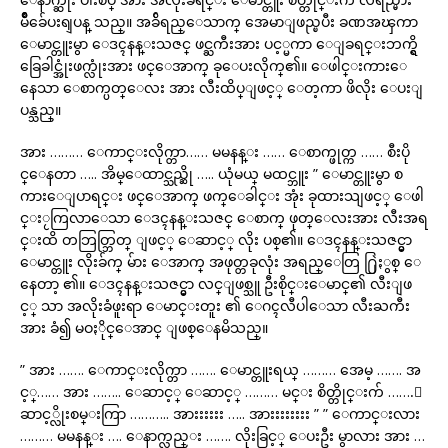
မ်ိဳခ်ေပးရျပန္ သည္။ အခ်ိရည္ေသာက္ အေမာျဖည္ၿပီး ခဏအၾကာ
ေမာင္တူးမွာ ေဒၚနန္းသဇင္ ဖင္ႀကီးအား ပင့္မကာ ေျခရင္းဘက္ရွိ
ခြေခါင္အုံးဖက္လုံးအား ဖင္ေအာက္ ခုေပးလိုက္၏။ ေဖါင္းကားေ
နေသာ ေစာက္ပတ္ေလး အား လီးထိပ္ျဖင့္ ေတ့ကာ ဖိလိုး ေပးျ
ပန္သည္။
အား ……… ေကာင္းလိုက္တာ…… မမနန္း …… ေစာက္ဖုတ္က …… စီးပို
င္ေနတာ ….. အိမ္ေထာင္သည္ဆို ….. ယုံမယ္ မထင္ဘူး ” ေမာင္တူးမွာ စ
ကားေျပာရင္း ဖင္ေအာက္ ဖက္ေခါင္း အုံး ခုထားသျဖင့္ ေဖါ
င္းႂကြလာေသာ ေဒၚနန္းသဇင္ ေစာက္ ဖုတ္ေလးအား လီးအရ
င္းထိ တဘြတ္ဘြတ္ ျဖင့္ ေဆာင့္ လိုး ပစ္၏။ ေဒၚနန္းသဇင္မွာ
ေမာင္တူး လိုးခ်က္ မ်ား ေအာက္ အဖုတ္တခုလုံး အရည္ေတြ ႐ြဲႏွစ္ ေ
နေတာ့ ၏။ ေဒၚနန္းသဇင္မွာ လင္ျဖစ္သူ ဦးစိုင္းေမာင္၏ လီးျဖ
င့္ သာ အလိုးခံဖူးရာ ေမာင္းတူး ၏ ေဂၚလီပါေသာ လီးႀကီး
အား ခံ၍ မဝႏိုင္ေအာင္ ျဖစ္ေနမိသည္။
” အား ……. ေကာင္းလိုက္တာ ……. ေမာင္တူးရယ္ ……… အေမ့ ……. အ
င့္…… အား …….. ေဆာင့္ ေဆာင့္ ……… မင္း စိတ္တိုင္းက် …….ေ
ဆာင့္လိုးစမ္းကြာ ……….. အားးးးးး ….. အားးးးးးးး ” ” ေကာင္းလား
……… မမနန္း …. ေနာက္လည္း ……. လိုးခြင့္ ေပးဦး မွာလား အား …