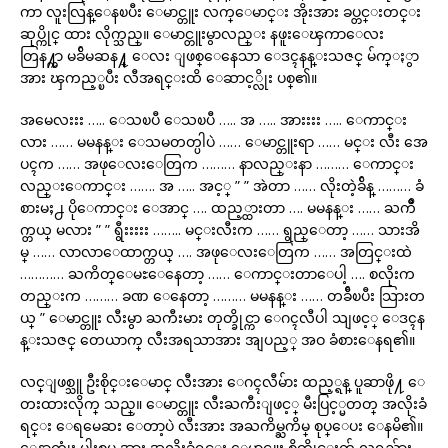
ကာ လူးလြန္ေနၿပီး ေမာင္တူး လက္ေမာင္း အိုးအား ခပ္တင္းတင္း
ဆုပ္ကိုင္ ထား လိုက္သည္။ ေမာင္တူးမွာလည္း နဖူးေၾကာေလး
တြန႔္ကာ မခ်ိမဆန႔္ ေလး ျဖစ္ေနေသာ ေဒၚနန္းသဇင္ မ်က္ႏွာ
အား ၾကည့္ၿပီး လီအရင္းထိ ေဆာင့္လိုး ပစ္၏။
အမေလးးး ….. ေသၿပီ ေသၿပီ ….. အ ….. အားးးး ….. ေကာင္း
လား …… မမနန္း ေသမတတ္ပါပဲ …… ေမာင္တူးရာ …… မင္း လီး အေ
ပၚက …… အဖုေလးေတြက ……… နာလည္းနာ ……… ေကာင္း
လည္းေကာင္း ……. အ ….. အင့္ ” ” အဲတာ …… လိုးတဲ့ခ်ိန္ ……… ခံ
စားမႈ႕ ပိုေကာင္း ေအာင္ …. ထည့္ထားတာ …. မမနန္း …… ႀကိဳ
က္တယ္ မလား ” ” ရွီးးးးး …….. မင္းလီးက …… ရွည္ေတာ့ …… သားအိ
မ္ …… လာလာေထာက္တယ္ …. အဖုေလးေတြက …… အတြင္းထဲ
………… ႀကိတ္ေမႊေနေတာ့ …… ေကာင္းတာေပါ့ …. စလိုးက
တည္းက ……… ခဏ ေနေတာ့ ……… မမနန္း …… တခ်ီၿပီး သြားတ
ယ္ ” ေမာင္တူး လီးမွာ ႀကီးမား တုတ္ခိုင္ကာ ေဂၚလီပါ သျဖင့္ ေဒၚန
န္းသဇင္ တေယာက္ လီးအရသာအား အျပည့္ အဝ ခံစားေနရ၏။
လင္ျဖစ္သူ ဦးစိုင္းေမာင္ လီးအား ေဂၚလီမ်ား ထည့္ရန္ ပူဆာဖို႔ ေ
တးထားလိုက္ သည္။ ေမာင္တူး လီးႀကီးျဖင့္ မီးပြင့္မတတ္ အလိုးခံ
ရင္း ေရမေဆး ေတာ့ပဲ လီးအား အႀကိမ္ႀကိမ္ စုပ္ေပး ေနမိ၏။
ေနာက္ဆုံး ပါးစပ္ အား အလိုးခံရင္း ေမာင္တူး စိတ္တိုင္းက် လရည္မ်ား