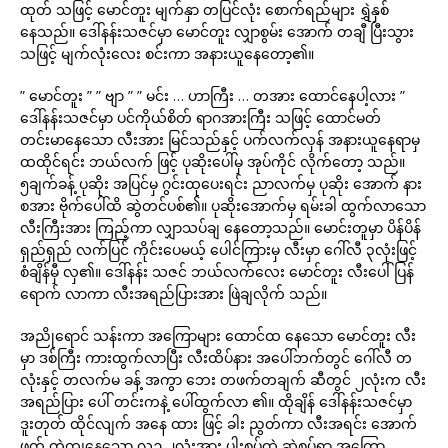
ထုတ် သဖြင့် မောင်တူး မျက်နှာ တပြင်လုံး စောက်ရည်များ ရွှဲနှစ်
နေသည်။ ဒေါ်နန်းသဇင်မှာ မောင်တူး လျှာစွမ်း အောက် တချီ ပြီးသွား
သဖြင့် မျက်လုံးလေး စင်းကာ အနားယူနေတော့၏။
” မောင်တူး ” ” ဗျာ ” ” မင်း … ဟာကြီး … တအား ထောင်နေပါ့လား ”
ဒေါ်နန်းသဇင်မှာ ပင်ကိုယ်စိတ် ရာဂအားကြီး သဖြင့် ထောင်မတ်
တင်းမာနေသော လီးအား မြင်သည်နှင့် ပက်လက်လှန် အနားယူနေရာမှ
ထထိုင်ရင်း ဘယ်လက် ဖြင့် ပုဆိုးပေါ်မှ အုပ်ကိုင် လိုက်တော့ သည်။
၅ချက်ခန့် ပုဆိုး အပြင်မှ ဂွင်းထုပေးရင်း ညာလက်မှ ပုဆိုး အောက် နား
စအား ဗိုက်ပေါ်ထိ ဆွဲတင်ပစ်၏။ ပုဆိုးအောက်မှ ရမ်းခါ ထွက်လာသော
လီးကြီးအား ကြည့်ကာ လျှာသပ်ချ နေတော့သည်။ မောင်းတူမှာ ပိန်ပိန်
ရှည်ရှည် လက်ပြင် ကိုင်းပေမယ့် ပေါင်ကြားမှ လီးမှာ ဂေါ်လီ ၃လုံးဖြင့်
စံချိန်မှီ လှ၏။ ဒေါ်နန်း သဇင် ဘယ်လက်လေး မောင်တူး လီးပေါ် ပြန်
ရောက် လာကာ လီးအရည်ပြားအား ဖြဲချလိုက် သည်။
အညိုရောင် သန်းကာ အကြောများ ထောင်ထ နေသော မောင်တူး လီး
မှာ ဒစ်ကြီး ကားထွက်လာပြီး လီးထိပ်နား အပေါ်ဘက်တွင် ဂေါ်လီ တ
လုံးနှင့် တလက်မ ခန့် အကွာ ဘေး တဖက်တချက် ဆီတွင် ၂လုံးက လီး
အရည်ပြား ပေါ် တင်းကနဲ့ ပေါ်ထွက်လာ ၏။ ထိုချိန် ဒေါ်နန်းသဇင်မှာ
ဒူးတုတ် ထိုင်လျက် အနေ ထား ဖြင့် ခါး ညွတ်ကာ လီးအရင်း အောက်
ဖက် တွဲကျနေသော လဥ ၂လုံးအား ပါးစပ်ထဲ ဆွဲစုပ်ရာ အကြော