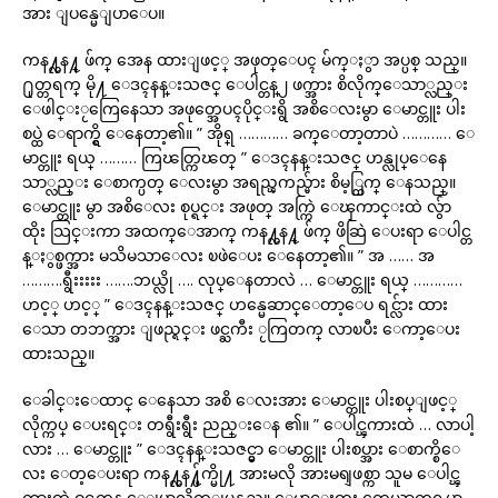
အား ျပန္မေျပာေပ။
ကန႔္လန႔္ ဖ်က္ အေန ထားျဖင့္ အဖုတ္ေပၚ မ်က္ႏွာ အပ္ပစ္ သည္။
႐ုတ္တရက္ မို႔ ေဒၚနန္းသဇင္ ေပါင္တန္၂ ဖက္အား စိလိုက္ေသာ္လည္း
ေဖါင္းႂကြေနေသာ အဖုတ္အေပၚပိုင္းရွိ အစိေလးမွာ ေမာင္တူး ပါး
စပ္ထဲ ေရာက္ရွိ ေနေတာ့၏။ ” အိုရ္ ………… ခက္ေတာ့တာပဲ ………… ေ
မာင္တူး ရယ္ ……… ကြၽတ္ကြၽတ္ ” ေဒၚနန္းသဇင္ ဟန္လုပ္ေနေ
သာ္လည္း ေစာက္ပတ္ ေလးမွာ အရည္ၾကည္မ်ား စိမ့္ထြက္ ေနသည္။
ေမာင္တူး မွာ အစိေလး စုပ္ရင္း အဖုတ္ အက္ကြဲ ေၾကာင္းထဲ လွ်ာ
ထိုး သြင္းကာ အထက္ေအာက္ ကန႔္လန႔္ ဖ်က္ ဖိဆြဲ ေပးရာ ေပါင္တ
န္ႏွစ္ဖက္အား မသိမသာေလး ၿဖဲေပး ေနေတာ့၏။ ” အ …… အ
……….ရွီးးးးး …….ဘယ္လို …. လုပ္ေနတာလဲ … ေမာင္တူး ရယ္ …………
ဟင့္ ဟင့္ ” ေဒၚနန္းသဇင္ ဟန္မေဆာင္ေတာ့ေပ ရင္လ်ား ထား
ေသာ တဘက္အား ျဖည္ရင္း ဖင္ႀကီး ႂကြတက္ လာၿပီး ေကာ့ေပး
ထားသည္။
ေခါင္းေထာင္ ေနေသာ အစိ ေလးအား ေမာင္တူး ပါးစပ္ျဖင့္
လိုက္ကပ္ ေပးရင္း တရွီးရွီး ညည္းေန ၏။ ” ေပါင္ၾကားထဲ … လာပါ့
လား … ေမာင္တူး ” ေဒၚနန္းသဇင္မွာ ေမာင္တူး ပါးစပ္အား ေစာက္စိေ
လး ေတ့ေပးရာ ကန႔္လန႔္ဖ်က္မို႔ အားမလို အားမရျဖစ္ကာ သူမ ေပါင္ၾ
ကားထဲ ဝင္ယက္ရန္ ေျပာလိုက္ျပန္သည္။ ေမာင္းတူး တေယာက္ထရပ္ကာ