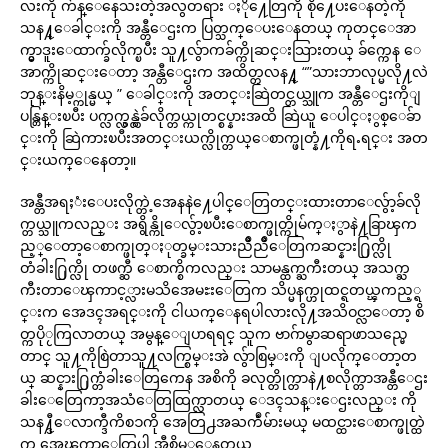
လးကို က်န္ေနေသးတဲ့အလွတရား ႏို႔ေတြကို စို႔ေပးေနတဲ့ကို
သန႔္ေခါင္းကို အန္တီေဌးက ပြတ္သက္ေပးေနတယ္ ကုတင္ေအာ
က္မွာဒူးေထာက္ခ်လိုက္ၿပီး သူ႔လွ်ာကခ်က္ကိုဆင္းသြားတယ္ ခ်က္ကေန ေ
အာက္ကိုဆင္းေတာ့ အန္တီေဌးက အထိတ္တလန႔္ “”သားဘာလုပ္မလို႔လဲ
ဘုန္းနိမ့္ကုန္မယ္ ” ေခါင္းကို အတင္းဆြဲတင္တယ္သူက အန္တီေဌးကိုျ
ပန္တြန္းၿပီး ပက္လက္လွန္လွဲခ်လိုက္တယ္ကုတင္စပ္နားအထိ ဆြဲယူ ေပါင္ႏွစ္ေခ်ာ
င္းကို ဆြဲကားၿပီးအတင္းယက္လိုက္တယ္ေစာက္ဖုတ္နံ႔ကိုရႉရင္း အတ
င္းယက္ေနေတာ့။
အန္တီအရႈံးေပးလိုက္တဲ့အေနနဲ႔ေပါင္ေတြတင္းထားတာေလွ်ာ့ခ်လို
က္တယ္သူကလည္း အရွိန္ကိုေလွ်ာ့ၿပီးေစာက္ဖုတ္ကိုမ်က္ႏွာနဲ႔ခြာၾက
ည့္ေတာ့ေစာက္ဖုတ္ႏုတ္ခမ္းသားညိဳညိဳေတြကဆင္နား႐ြက္လို
တံခါး႐ြက္လို တဖက္ဆီ ေစာက္စိကလည္း သာမန္ထက္ႀကီးတယ္ အသက္ႀ
ကီးတာေၾကာင့္လားမသိအေမႊးေတြက သိပ္မနက္ဟုထင္ရတယ္ၾကည့္ရ
င္းက အေဒၚအရင္းကို ငါယက္ေနရပါလားလို႔အသိဝင္လာေတာ့ စိ
တ္ကပိုႂကြလာတယ္ အမွန္ေျပာရရင္ သူက ဗာဂ်ာမွာဆရာဖာသည္မေ
တာင္ သူ႔ကိုစြဲတာသူ႔လက္စြမ္းအဲ လွ်ာစြမ္းကို ျပလိုက္ေတာ့တ
ယ္ ဆင္နား႐ြက္တံခါးေတြကေန အစိကို ခလုတ္တိုက္တာနဲ႔စလိုက္တာအန္တီေဌး
ခါးေတြေကာ့အသံေတြထြက္လာတယ္ ေဒၚသန္းေဌးလည္း ကို
သန႔္ဒီေလာက္ဒီကိစၥကို အေတြ႕အႀကဳံမ်ားမယ္ မထင္ထားေစာက္ဖုတ္ထဲ
က အေၾကာေတြပါ အီစိမ့္ေနတယ္