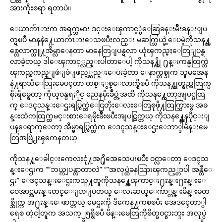
အားကိုးစရာ ရတာပဲ။
ေယာက်ၤားက အရက္သမား ဒင္းေၾကာင့္ပဲေဆြခန္းမ်ိဳးခန္းျပ
တ္ရၿပီ မာနနဲ႔ေယာက်ၤားေသၿပီးလည္း မဆက္သြယ္ခဲ့ေပမဲ့ကိုသန႔္တ
စ္လေလာက္သူ႔အိမ္လာေနတာ မာနေတြျပန္ရလာ ယုံၾကည္မႈေတြျပန္ရ
လာခဲ့တယ္ ဒါေၾကာင့္လည္းပါတာေပါ့ ကိုသန႔္ကို ႐ုန္းကန္မထြက္ဘဲ
ၾကည္ၾကည္ျဖဴျဖဴျဖည့္ဆည္းေပးခဲ့တာ ေနာက္တစ္ခုက သူမအေန
နဲ႔ရာသီေသြးမေပၚတာ တစ္ႏွစ္ေလာက္ရွိၿပီ ကိုသန႔္သုတ္ရည္အတြက္မ
စိုးရိမ္ရေတာ့ ကိုယ္ဝန္မရႏိုင္ ညေနမိုးခ်ဳပ္တဲ့အထိ ကိုသန႔္ကေတာ့အျပင္မထြ
က္ ေဒၚသန္းေဌးရပ္ကြက္ထဲေငြတိုးေလးေတြစုဖို႔ထြက္သြားမွ အခ
န္းထဲကထြက္ထမင္းစားေရမိုးခ်ိဳးၿပီးအျပင္ထြက္တယ္ ကိုသန႔္ညေနပိုင္းျ
ပန္ေရာက္ေတာ့ အိမ္မွာရပ္ကြက္ထဲက ေဒၚသန္းေဌးေဘာ္ဒါမိန္းမေ
တြအဖြဲ႕ၾကေနတယ္
ကိုသန႔္ေခါင္းကေလးငုံ႔အ႐ိုအေသေပးၿပီး ဝင္လာေတာ့ ေဒၚသ
န္းေဌးက “”ဘယ္ကျပန္လာတာလဲ” “”အလုပ္ထဲခနသြားၾကည့္တာပါ အန္တီေ
ဌး” ေဒၚသန္းေဌးကသူ႔တူကိုသန႔္အေၾကာင္း႐ႊန္း႐ႊန္းေ
ဝေအာင္အမႊန္းတင္ေျပာျပတယ္ ေလးဆယ္ေက်ာ္တန္းမိန္းမတ
စ္သိုက္က အ႐ႊန္းေဖာက္တယ္ မေဌးကို ဒီကေန႔ကစၿပီး အေဒၚေတာ္ပါ
ရေစ တဲ့ငါ့တူက အသက္၂၅ရွိၿပီ မိန္းမေတြကိုစိတ္မဝင္စားဘူး အလုပ္ပဲ