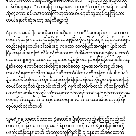
အန်တီဌေးရယ”” သားပြောတာနားမလည်ဘူး”် သူတို့တူအရီး အဖေါ်
ဆိုတဲ့စကားရပ်မှာအတော်ကြာဟုတ်တယ်မဟုတ်ဘူးလုပ်နေကြသေး
တယ်နောက်ဆုံးတော့ အန်တီဌေးကို
ဒီညလာအဖေါ်ပြုပေးဖို့တောင်းဆိုတော့လာအိပ်ပေးမည်ဟုသဘောတူ
တယ်ကိုသန့်ကတော့ မီးမှိန်မှိန်လေးရဖို့မီးလုံးပြောင်းထွန်းလိုက်တယ်ရင်
လည်းခုန်နေတယ်ဒေါ်သန်းဌေးကတော့ လက်ပြတ်အကျီေင်္ပြာင်းဝတ်
ပြီး သနပ်ခါးရေကြဲ လိမ်းလိုက်သေးတယ်အိမ်သာထဲမှာရေနဲ့သူမဟာကို
သေသေချာချာဆေးတယ် သူမအနေနဲ့စဖို့ကလည်းမဖြစ်နိုင်အဒေါ်အနေ
နဲ့ဆိုတော့ ကောင်လေးစိတ်ကြွအောင်တော့ သူမအသက်အရွယ်အရ
ဘယ်လိုနေဘယ်လိုလုပ်ရမယ်ဆိုတာသိပါတယ်ကိုသန့်က ပါးပါးနပ်နပ်
နဲ့ဝင်လာနိုင်ပါ့မလား ဟူး ဒီညတော့ဖြစ်ခြင်မှဖြစ်မှာလို့သူမ စဉ်းစားမိပြန်
တယ်မီးတွေပိတ်ပြီးအခန်းတံခါးကို ဂျက်ထိုးလိုက်တယ် ကိုသန့်ကအိပ်
ယာထဲမှာ ဒေါ်ဌေးလည်းကိုသန့်ဘေးဝင်လှဲရင်းတင်းရင်းစွင့်ကားတဲ့သူမ
တင်ကိုကိုသန့်ဘက် ကော့ပေးထားရင်း လက်က သားအိပ်တော့ဆိုပြီး
လှမ်းပွတ်လိုက်တယ်
သူမရဲ့ရနံ့ သူမတင်သားက စွဲဆောင်ပြေီဆိုတာလှည့်မကြည့်လည်းသိ
တယ်ကိုသန့်ကတော့ သူ့အဒေါ်ရဲ့တင်သားကို လက်နဲ့ပွတ်ခြင်စိတ်ကို
မနည်းထိန်းနေရတယ် တံတွေးတွေကြိတ်မြိုချနေရတယ်နှစ်ယောက်