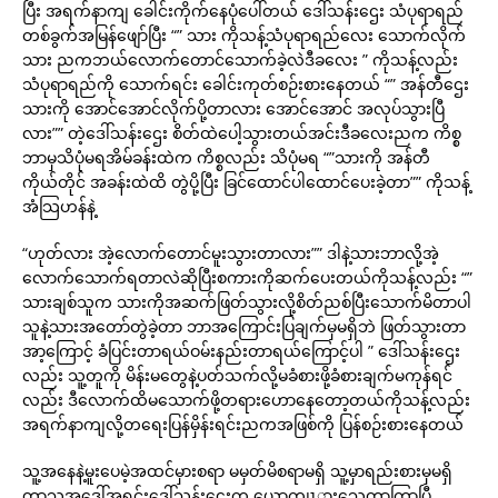
ပြီး အရက်နာကျ ခေါင်းကိုက်နေပုံပေါ်တယ် ဒေါ်သန်းဌေး သံပုရာရည်
တစ်ခွက်အမြန်ဖျော်ပြီး “” သား ကိုသန့်သံပုရာရည်လေး သောက်လိုက်
သား ညကဘယ်လောက်တောင်သောက်ခဲ့လဲဒီခလေး ” ကိုသန့်လည်း
သံပုရာရည်ကို သောက်ရင်း ခေါင်းကုတ်စဉ်းစားနေတယ် “” အန်တီဌေး
သားကို အောင်အောင်လိုက်ပို့တာလား အောင်အောင် အလုပ်သွားပြီ
လား”” တဲ့ဒေါ်သန်းဌေး စိတ်ထဲပေါ့သွားတယ်အင်းဒီခလေးညက ကိစ္စ
ဘာမှသိပုံမရအိမ်ခန်းထဲက ကိစ္စလည်း သိပုံမရ “”သားကို အန်တီ
ကိုယ်တိုင် အခန်းထဲထိ တွဲပို့ပြီး ခြင်ထောင်ပါထောင်ပေးခဲ့တာ”” ကိုသန့်
အံသြဟန်နဲ့
“ဟုတ်လား အဲ့လောက်တောင်မူးသွားတာလား”” ဒါနဲ့သားဘာလို့အဲ့
လောက်သောက်ရတာလဲဆိုပြီးစကားကိုဆက်ပေးတယ်ကိုသန့်လည်း “”
သားချစ်သူက သားကိုအဆက်ဖြတ်သွားလို့စိတ်ညစ်ပြီးသောက်မိတာပါ
သူနဲ့သားအတော်တွဲခဲ့တာ ဘာအကြောင်းပြချက်မှမရှိဘဲ ဖြတ်သွားတာ
အာ့ကြောင့် ခံပြင်းတာရယ်ဝမ်းနည်းတာရယ်ကြောင့်ပါ ” ဒေါ်သန်းဌေး
လည်း သူ့တူကို မိန်းမတွေနဲ့ပတ်သက်လို့မခံစားဖို့ခံစားချက်မကုန်ရင်
လည်း ဒီလောက်ထိမသောက်ဖို့တရားဟောနေတော့တယ်ကိုသန့်လည်း
အရက်နာကျလို့တရေးပြန်မှိန်းရင်းညကအဖြစ်ကို ပြန်စဉ်းစားနေတယ်
သူ့အနေနဲ့မူးပေမဲ့အထင်မှားစရာ မမှတ်မိစရာမရှိ သူ့မှာရည်းစားမှမရှိ
တာသူ့အဒေါ်အရင်းဒေါ်သန်းဌေးက ယောကျၤားသေတာကြာပြီ