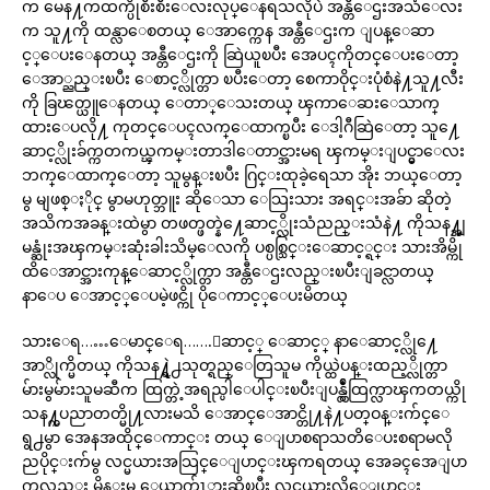
က မေန႔ကထက္ပိုစီးစီးေလးလုပ္ေနရသလိုပဲ အန္တီေဌးအသံေလး
က သူ႔ကို ထန္လာေစတယ္ ေအာက္ကေန အန္တီေဌးက ျပန္ေဆာ
င့္ေပးေနတယ္ အန္တီေဌးကို ဆြဲယူၿပီး အေပၚကိုတင္ေပးေတာ့
ေအာ္ညည္းၿပီး ေစာင့္လိုက္တာ ၿပီးေတာ့ စေကာဝိုင္းပုံစံနဲ႔သူ႔လီး
ကို ခြၽတ္ယူေနတယ္ ေတာ္ေသးတယ္ ၾကာေဆးေသာက္
ထားေပလို႔ ကုတင္ေပၚလက္ေထာက္ၿပီး ေဒါ့ဂီဆြဲေတာ့ သူ႔ေ
ဆာင့္လိုးခ်က္ကတကယ္ၾကမ္းတာဒါေတာင္အားမရ ၾကမ္းျပင္မွာေလး
ဘက္ေထာက္ေတာ့ သူမွန္းၿပီး ဂြင္းထုခဲ့ရေသာ အိုး ဘယ္ေတာ့
မွ မျဖစ္ႏိုင္ မွာမဟုတ္ဘူး ဆိုေသာ ေသြးသား အရင္းအခ်ာ ဆိုတဲ့
အသိကအခန္းထဲမွာ တဖတ္ဖတ္နဲ႔ေဆာင့္လိုးသံညည္းသံနဲ႔ ကိုသန႔္အျ
မန္ဆုံးအၾကမ္းဆုံးခါးသိမ္ေလကို ပစ္ပစ္သြင္းေဆာင့္ရင္း သားအိမ္ကို
ထိေအာင္အားကုန္ေဆာင့္လိုက္တာ အန္တီေဌးလည္းၿပီးျခင္လာတယ္
နာေပ ေအာင့္ေပမဲ့ဖင္ကို ပိုေကာင့္ေပးမိတယ္
သားေရ……ေမာင္ေရ…….ေဆာင့္ ေဆာင့္ နာေဆာင့္လို႔ေ
အာ္လိုက္မိတယ္ ကိုသန႔္ရဲ႕သုတ္ရည္ေတြသူမ ကိုယ္ထဲပန္းထည့္လိုက္တာ
မ်ားမွမ်ားသူမဆီက ထြက္တဲ့အရည္ပါေပါင္းၿပီးျပန္လွ်ဳံထြက္လာၾကတယ္ကို
သန႔္ကပညာတတ္မို႔လားမသိ ေအာင္ေအာင္တို႔နဲ႔ပတ္ဝန္းက်င္ေ
ရွ႕မွာ အေနအထိုင္ေကာင္း တယ္ ေျပာစရာသတိေပးစရာမလို
ညပိုင္းက်မွ လင္မယားအသြင္ေျပာင္းၾကရတယ္ အေခၚအေျပာ
ကလည္း မိန္းမ ေယာက်ၤားဆိုၿပီး လင္မယားလိုေျပာင္း