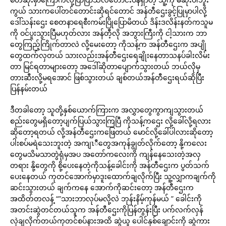
ကွယ် သားကပေါ်တင်တောင်းဆိုရင်တောင် အန်တီဌေးခွင့်ပြုမှာပါလို့
ဒေါ်သန်းဌေး စေတနာရေစီးကမ်းပြိုပြောမိတယ် ဒိန်းဒလိန်းနတ်ကသူမ
ကို ဝင်ပူးသွားပြီမဟုတ်လား အန်တီ့လို အဘွားကြီးကို ငါ့သားက ဘာ
တွေကြည့်ကြိုက်တာလဲ လို့မေးတော့ ကိုသန့်က အန်တီဌေးက အပျို
တွေထက်လှတယ် သားလည်းအန်တီဌေးရေချိုးနေတာသနပ်ခါးလိမ်း
တာ မြင်ရတာများတော့ အဒေါ်ဆိုတာပျောက်သွားတယ် ဘယ်လိုမှ
တားဆီးလို့မရအောင် ဖြစ်သွားတယ် ချစ်တယ်အန်တီဌေးရယ်ဆိုပြီး
ပြန်နမ်းတယ်
ဒီတခါတော့ သူတို့နှစ်ယောက်ကြားက အလွှာတွေကွာကျသွားတယ်
စည်းတွေမရှိတော့ပျက်ပြယ်သွားကြပြီ ကိုသန့်ကဌေး လို့ခေါ်လို့ရလား
ဆိုတော့ရတယ် လို့အန်တီဌေးကဖြေတယ် မောင်လို့ခေါ်ပါလားဆိုတော့
ပါးစပ်မရဲသေးဘူးတဲ့ အကျၤီတွေအကုန်ချွတ်လိုက်တော့ နို့ကလေး
တွေမသိမသာတွဲရုံမှအပ အတော်ကလေးကို ကျန်နေသေးတဲ့အလှ
တရား နို့တွေကို စို့ပေးနေတဲ့ကိုသန့်ခေါင်းကို အန်တီဌေးက ပွတ်သက်
ပေးနေတယ် ကုတင်အောက်မှာဒူးထောက်ချလိုက်ပြီး သူ့လျှာကချက်ကို
ဆင်းသွားတယ် ချက်ကနေ အောက်ကိုဆင်းတော့ အန်တီဌေးက
အထိတ်တလန့် “”သားဘာလုပ်မလို့လဲ ဘုန်းနိမ့်ကုန်မယ် ” ခေါင်းကို
အတင်းဆွဲတင်တယ်သူက အန်တီဌေးကိုပြန်တွန်းပြီး ပက်လက်လှန်
လှဲချလိုက်တယ်ကုတင်စပ်နားအထိ ဆွဲယူ ပေါင်နှစ်ချောင်းကို ဆွဲကား