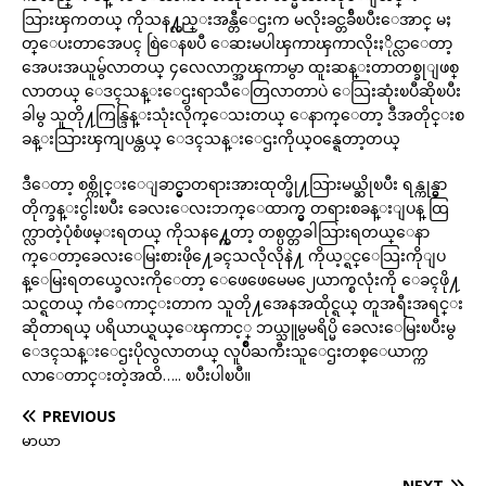
သြားၾကတယ္ ကိုသန႔္လည္းအန္တီေဌးက မလိုးခင္တခ်ီၿပီးေအာင္ မႈ
တ္ေပးတာအေပၚ စြဲေနၿပီ ေဆးမပါၾကာၾကာလိုးႏိုင္လာေတာ့
အေပးအယူမွ်လာတယ္ ၄လေလာက္အၾကာမွာ ထူးဆန္းတာတစ္ခုျဖစ္
လာတယ္ ေဒၚသန္းေဌးရာသီေတြလာတာပဲ ေသြးဆုံးၿပီဆိုၿပီး
ခါမွ သူတို႔ကြန္ဒြန္းသုံးလိုက္ေသးတယ္ ေနာက္ေတာ့ ဒီအတိုင္းစ
ခန္းသြားၾကျပန္တယ္ ေဒၚသန္းေဌးကိုယ္ဝန္ရေတာ့တယ္
ဒီေတာ့ စစ္ကိုင္းေျခာင္မွာတရားအားထုတ္ဖို႔သြားမယ္ဆိုၿပီး ရန္ကုန္မွာ
တိုက္ခန္းငွါးၿပီး ခေလးေလးဘက္ေထာက္မွ တရားစခန္းျပန္ ထြ
က္လာတဲ့ပုံစံဖမ္းရတယ္ ကိုသန႔္ကေတာ့ တစ္ပတ္တခါသြားရတယ္ေနာ
က္ေတာ့ခေလးေမြးစားဖို႔ေခၚသလိုလိုနဲ႔ ကိုယ့္ရင္ေသြးကိုျပ
န္ေမြးရတယ္ခေလးကိုေတာ့ ေဖေဖေမေမ၂ေယာက္စလုံးကို ေခၚဖို႔
သင္ရတယ္ ကံေကာင္းတာက သူတို႔အေနအထိုင္ရယ္ တူအရီးအရင္း
ဆိုတာရယ္ ပရိယာယ္ရယ္ေၾကာင့္ ဘယ္သူမွမရိပ္မိ ခေလးေမြးၿပီးမွ
ေဒၚသန္းေဌးပိုလွလာတယ္ လူပ်ိဳႀကီးသူေဌးတစ္ေယာက္က
လာေတာင္းတဲ့အထိ….. ၿပီးပါၿပီ။
PREVIOUS
မာယာ
NEXT