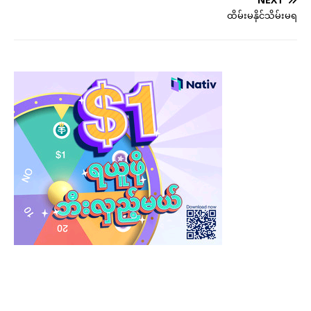
ထိမ်းမနိုင်သိမ်းမရ