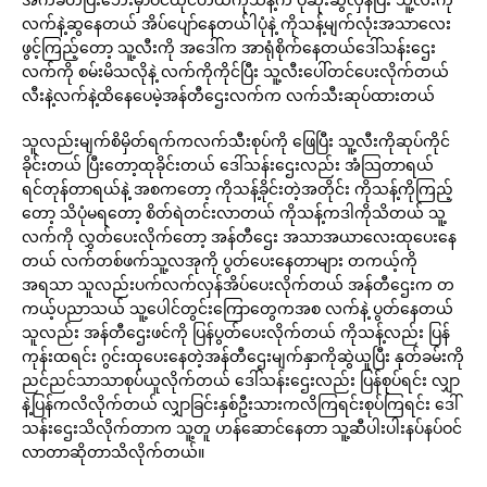
လက်နဲ့ဆွနေတယ် အိပ်ပျော်နေတယ်ါပုံနဲ့ ကိုသန့်မျက်လုံးအသာလေး
ဖွင့်ကြည့်တော့ သူ့လီးကို အဒေါ်က အာရုံစိုက်နေတယ်ဒေါ်သန်းဌေး
လက်ကို စမ်းမိသလိုနဲ့ လက်ကိုကိုင်ပြီး သူ့လီးပေါ်တင်ပေးလိုက်တယ်
လီးနဲ့လက်နဲ့ထိနေပေမဲ့အန်တီဌေးလက်က လက်သီးဆုပ်ထားတယ်
သူလည်းမျက်စိမှိတ်ရက်ကလက်သီးစုပ်ကို ဖြေပြီး သူ့လီးကိုဆုပ်ကိုင်
ခိုင်းတယ် ပြီးတော့ထုခိုင်းတယ် ဒေါ်သန်းဌေးလည်း အံသြတာရယ်
ရင်တုန်တာရယ်နဲ့ အစကတော့ ကိုသန့်ခိုင်းတဲ့အတိုင်း ကိုသန့်ကိုကြည့်
တော့ သိပုံမရတော့ စိတ်ရဲတင်းလာတယ် ကိုသန့်ကဒါကိုသိတယ် သူ့
လက်ကို လွှတ်ပေးလိုက်တော့ အန်တီဌေး အသာအယာလေးထုပေးနေ
တယ် လက်တစ်ဖက်သူ့လအုကို ပွတ်ပေးနေတာများ တကယ့်ကို
အရသာ သူလည်းပက်လက်လှန်အိပ်ပေးလိုက်တယ် အန်တီဌေးက တ
ကယ့်ပညာသယ် သူ့ပေါင်တွင်းကြောတွေကအစ လက်နဲ့ ပွတ်နေတယ်
သူလည်း အန်တီဌေးဖင်ကို ပြန်ပွတ်ပေးလိုက်တယ် ကိုသန့်လည်း ပြန်
ကုန်းထရင်း ဂွင်းထုပေးနေတဲ့အန်တီဌေးမျက်နှာကိုဆွဲယူပြီး နုတ်ခမ်းကို
ညင်ညင်သာသာစုပ်ယူလိုက်တယ် ဒေါ်သန်းဌေးလည်း ပြန်စုပ်ရင်း လျှာ
နဲ့ပြန်ကလိလိုက်တယ် လျှာခြင်းနှစ်ဦးသားကလိကြရင်းစုပ်ကြရင်း ဒေါ်
သန်းဌေးသိလိုက်တာက သူ့တူ ဟန်ဆောင်နေတာ သူ့ဆီပါးပါးနပ်နပ်ဝင်
လာတာဆိုတာသိလိုက်တယ်။