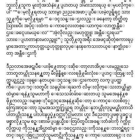
ဘူးလို႔သူက မူးတဲ့အသံနဲ႔ေျပာတယ္ ဒါမ်ားသားရယ္ ေမ့ပလိုက္ေ
ပါ” “”ေမ့လို႔ရတယ္ သားမွာ ညညအေဖာ္ျပဳေပးမဲ့လူရွိရင္ သား
သူ႔ကိုေမ့လို႔ရမွာ “” ေဒၚသန္းေဌးလည္း ခနေတာ့ တိတ္ဆိတ္
သြားၿပီး အပိုင္းထဲက ေကာင္မေလးတစ္ေယာက္ေလာက္အန္တီေ
ဌးေခၚေပးမယ္ေလ” “”အဲ့လိုလည္းမဟုတ္ဘူး အန္တီေဌးရယ””
သားေျပာတာနားမလည္ဘူး”္ သူတို႔တူအရီး အေဖၚဆိုတဲ့စကားရပ္
မွာအေတာ္ၾကာဟုတ္တယ္မဟုတ္ဘူးလုပ္ေနၾကေသးတယ္ေနာက္ဆုံးေ
တာ့ အန္တီေဌးကို
ဒီညလာအေဖၚျပဳေပးဖို႔ေတာင္းဆိုေတာ့လာအိပ္ေပးမည္ဟုသေ
ဘာတူတယ္ကိုသန႔္ကေတာ့ မီးမွိန္မွိန္ေလးရဖို႔မီးလုံးေျပာင္းထြန္းလို
က္တယ္ရင္လည္းခုန္ေနတယ္ေဒၚသန္းေဌးကေတာ့ လက္ျပတ္အ
က်ီေျပၤာင္းဝတ္ၿပီး သနပ္ခါးေရႀကဲ လိမ္းလိုက္ေသးတယ္အိမ္သာ
ထဲမွာေရနဲ႔သူမဟာကို ေသေသခ်ာခ်ာေဆးတယ္ သူမအေနနဲ႔စ
ဖို႔ကလည္းမျဖစ္ႏိုင္အေဒၚအေနနဲ႔ဆိုေတာ့ ေကာင္ေလးစိတ္ႂ
ကြေအာင္ေတာ့ သူမအသက္အ႐ြယ္အရ ဘယ္လိုေနဘယ္လိုလုပ္ရမယ္ဆိုတာသိ
ပါတယ္ကိုသန႔္က ပါးပါးနပ္နပ္နဲ႔ဝင္လာႏိုင္ပါ့မလား ဟူး ဒီညေတာ့ျဖစ္ျခင္မွျ
ဖစ္မွာလို႔သူမ စဥ္းစားမိျပန္တယ္မီးေတြပိတ္ၿပီးအခန္းတံခါးကို ဂ်က္ထိုး
လိုက္တယ္ ကိုသန႔္ကအိပ္ယာထဲမွာ ေဒၚေဌးလည္းကိုသန႔္ေဘးဝင္လွဲရင္း
တင္းရင္းစြင့္ကားတဲ့သူမတင္ကိုကိုသန႔္ဘက္ ေကာ့ေပးထားရင္း လ