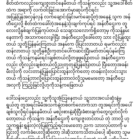
စိတ်ထဲကလည်းကျေးဇူးတင်နေမိတယ် ကိုသန့်ကလည်း သူ့အဒေါ်စိတ်
ထဲက အရာကို လက်ဝါးခြင်းအောက်မှာဆုပ်ကိုင်ရင်း
အပြန်ပြန်အလှန်လှန် လက်ချောင်းခြင်းမက်ဆေ့ပို့တဲ့အနေနဲ့ သူက အန်
တီဌေးလို့ စိတ်ထဲကခေါ်တဲ့အနေနဲ့သုံးချက်ကုပ်ရင် အန်တီဌေးက တူ
လေးလို့နှစ်ချက်ပြန်ကုပ်တယ် သေချာသလောက်ရှိတော့မှ ကိုသန့်နမ်း
နေတာကို အသာကလေးခွါပြီး အန်တီဌေးလို့ခေါ်တော့ သား လို့ပြန်ထူး
တယ် သူတို့ပြန်နမ်းကြတယ် အနမ်းက ပိုပြင်းလာတယ် ရမက်လည်း
ထန်လာတယ့် သူတို့နှစ်ဦးကုတင်ပေါ်ကဆင်းပြီးမတ်တပ်ရပ်နမ်းကြ
တယ် ကိုသန့်ကနမ်းရင်းချစ်တယ်လို့တဖွဖွပြောတယ် အန်တီဌေးက
လည်း တို့လည်းချစ်တယ်လို့ညုတုတုနဲ့ပြန်ပြောတယ် ပြီးတော့အခန်း
မီးလုံးကို လင်းတာနဲ့ပြန်ပြောင်းထွန်းလိုက်တော့ တခန်းလုံးလင်းသွား
တယ် ကိုသန့်ဘာလို့ပြောင်းထွန်းတာလဲလို့သူမမေးတော့ အန်တီဌေး
အလှကို ကြည့်ခြင်လို့ဟုကိုသန့်ကဖြေတယ်
ဒေါ်သန်းဌေးလည်း သူ့ကိုသူအံ့သြနေတယ် သူ့သားအငယ်ဆုံးနဲ့မှ
ရွယ်တူ တူအရင်းမိမိအသက်နဲ့တစ်ဝက်လောက်သာ တူအရင်းကိုအပေါ်
ချစ်သူလိုရင်ခုန်နေမိတယ် မစဉ်းစားနဲ့ဆိုပြီးခံစားချက်တွေလွှတ်လိုက်
တော့တယ် ကိုသန့်က အန်တီဌေးကို ကျေးဇူးတင်တယ် တဲ့ ဘာလို့ ဟု
သူကရွှန်းရွှန်းလဲ့လဲ့ပြန်ကြည့်ရင်းမေးတော့ ညက သားလုပ်တာကို မ
ငြင်းလို့ လက်ခံပေးလို့ဆိုတော့ ဒါဆိုသားကသိတယ်ပေါ့ ဆိုတော့ သူမ
စိတ်ဆိုးမှာကြောက်လို့ပြာပြာသလဲတောင်းပန်ရှာတဲ့ သူ့ကို မဆိုးပါဘူး