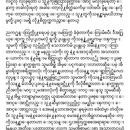
လ်င္စလို လိုးခဲ့ရတာ ပဲ သူ႔ကိုစြဲသြားခိုက္သြားေအာင္ မလိုးခဲ့ရေတာ့ ေ
နာက္ တခါလိုးရတဲ့ အခါေတာ့လို႔စိတ္ထဲႀကိမ္းဝါးၿပီး မွိန္းေနလို
က္ေတာ့တယ္ေဒၚသန္းေဌးလည္း သူ႔တူကိုသန႔္ဘာမွမသိဘာမွ
မွတ္မိျခင္းမရွိ လို႔စိတ္လက္ၾကည္သာေနတယ္
ညက႐ုန္းထြက္လို႔ရေပမဲ့ ႐ုန္းမထြက္ဘဲ ခံခဲ့တာကိုေတြးမိၿပီး ဒီအ႐ြ
ယ္ေရာက္မွ လိပ္ျပာမလုံ ရွက္မိျပန္တယ္ ကိုသန႔္ရဲ႕ခပ္ၾကမ္းၾကမ္း
သူမကို ကိုင္တြယ္ လုပ္ကိုင္ပုံကို သေဘာက်မိျပန္တယ္ ဒါမ်ိဳးနဲ႔ကင္းကြာ
တာကလည္း ႏွစ္မွ မနည္းပဲကိုး တူ နဲ႔ အေဒၚဆိုတာ အသာထား
ေယာက်ၤား နဲ႔မိန္းမ စိတ္ကြယ္ရာ ဆိုတာက တကယ့္ကို အခင္းျဖစ္
ပြားရာ ေနာက္တစ္ခုက သူမအိမ္ဆီ အိမ္ေပၚကဆင္းလာတာဆိုေပမဲ့ အိ
မ္စားရိတ္စားစရိတ္အားလုံး ကိုသန႔္ကေပးတယ္ ကိုသန႔္က ဝပ္ေရွာ့တြင္သံဂေဟ
လုပ္ငန္း သူငယ္ခ်င္းနဲ႔စပ္တူဖြင့္ထားတာ သူမအကို ကိုသန႔္မိဘေတြမသိ
ကိုသန႔္က မိဘခ်ဳပ္ျခယ္မႉနဲ႔မေနျခင္လို႔ကို ဒီလိုစီစဥ္ထားတာ ေနာက္တစ္ခုက
ညီအကိုေမာင္ႏွမအားလုံးကို စိတ္နာခပ္ကင္းကင္းေနသူ သူမဆီဆို
သူ႔အိမ္က လာရွာမွာမဟုတ္ဟု ယူဆၿပီးလာေနတာျဖစ္ေၾကာင္း ေ
အာင္ေအာင္ကိုလည္း သူ႔ဆီမွာအလုပ္လုပ္ခိုင္းမယ္ဆိုေၾကာင္း ေ
အာင္ေအာင္ကလည္း အေမနဲ႔သားအတူေနရမဲ့ဟာ ၿခံထဲမွာ တဲထိုးၿ
ပီး သူ႔မိန္းမနဲ႔ခေလးနဲ႔ေနတယ္ မေအနဲ႔တအိမ္ထဲလာမေနဆိုေတာ့
ကိုသန႔္လာေနတာဟာ ေဒၚသန္းေဌးအတြက္အစစအရာရာေကာင္း
မြန္တယ္ အတိုးေပးထားတာေလးက သူမအိုစာမင္းစာ အသားတင္စုယုံ