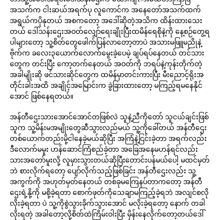
အသက်က ငါးဆယ်အရက်ပု လူကောင်က အနေတော်အသက်ထက်
အရွယ်ကပိုနုတယ် အစကတော့ အဒေါ်ဆိုတဲ့အသိက ထိန်းထားသေး
တယ် ဒေါ်သန်းဌေးအဝတ်လျှော်ရေးချိုးပြီးထမိန်ရေစိုနဲ့ကို နေ့စဉ်တွေ့ရ
ပါများတော့ သူ့စိတ်တွေဖေါက်ပြန်လာတော့တာပဲ အသားမဖြူမညိုနဲ့
ဗိုက်က ခလေး၃ယောက်လောက်မွေးခဲ့ပေမဲ့ ချပ်ရပ်နေတယ် တင်သား
တွေက တင်းပြီး ကော့တက်နေတယ် အဝတ်ကို ဘရပ်နဲ့ကုန်းတိုက်တဲ့
အခါမျိုးဆို ဖင်သားဆိုင်တွေက ထမိန်မှာတင်းကားပြီး မီးညောင့်ရိုးအ
တိုင်းခါးအထိ အချိုင့်အမြောင်းက ခွဲခြားထားတော့ မကြည့်ရမနေနိုင်
အောင် ဖြစ်နေရတယ်။
အန်တီဌေးသားအောင်အောင်တဖြစ်လဲ သူနဲ့ညီကိုတော် သူငယ်ချင်းဖြစ်
သူက သူ့မိန်းမအမျိုးတွေဆီသွားလည်မယ် သူ့ကိုခေါ်တယ် အန်တီဌေး
တစ်ယောက်တည်းမို့ငါနေခဲ့မယ်ဆိုပြီး အကြံနဲ့ငြင်းခဲ့တာ အရက်လည်း
ဒီလောက်မမူး ဟန်ဆောင်ကြံစည်ခဲ့တာ အခြေအနေမဟန်ရင်လည်း
သားအတော်မူးလို့ လူမှားသွားတယ်ဆိုပြီးတောင်းပန်မယ်ပေါ့ မထင်မှတ်
ဘဲ စားလိုက်ရတော့ ပျော်လိုက်သည့်ဖြစ်ခြင်း အန်တီဌေးလည်း သူ့
အကွက်ကို အဟုတ်မှတ်နေတယ် တစ်ခုမကြေနပ်တာကတော့ အန်တီ
ဌေးရဲ့နို့ကို မစို့ခဲ့ရတာ စောက်ဖုတ်ကိုသေချာမကြည့်ခဲ့ရဘဲ အလျင်စလို
လိုးခဲ့ရတာ ပဲ သူ့ကိုစွဲသွားခိုက်သွားအောင် မလိုးခဲ့ရတော့ နောက် တခါ
လိုးရတဲ့ အခါတော့လို့စိတ်ထဲကြိမ်းဝါးပြီး မှိန်းနေလိုက်တော့တယ်ဒေါ်