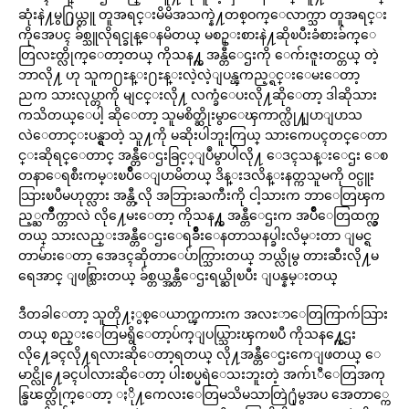
ဆုံးနဲ႔မွ႐ြယ္တူ တူအရင္းမိမိအသက္နဲ႔တစ္ဝက္ေလာက္သာ တူအရင္း
ကိုအေပၚ ခ်စ္သူလိုရင္ခုန္ေနမိတယ္ မစဥ္းစားနဲ႔ဆိုၿပီးခံစားခ်က္ေ
တြလႊတ္လိုက္ေတာ့တယ္ ကိုသန႔္က အန္တီေဌးကို ေက်းဇူးတင္တယ္ တဲ့
ဘာလို႔ ဟု သူက႐ႊန္း႐ႊန္းလဲ့လဲ့ျပန္ၾကည့္ရင္းေမးေတာ့
ညက သားလုပ္တာကို မျငင္းလို႔ လက္ခံေပးလို႔ဆိုေတာ့ ဒါဆိုသား
ကသိတယ္ေပါ့ ဆိုေတာ့ သူမစိတ္ဆိုးမွာေၾကာက္လို႔ျပာျပာသ
လဲေတာင္းပန္ရွာတဲ့ သူ႔ကို မဆိုးပါဘူးကြယ္ သားကေပၚတင္ေတာ
င္းဆိုရင္ေတာင္ အန္တီေဌးခြင့္ျပဳမွာပါလို႔ ေဒၚသန္းေဌး ေစ
တနာေရစီးကမ္းၿပိဳေျပာမိတယ္ ဒိန္းဒလိန္းနတ္ကသူမကို ဝင္ပူး
သြားၿပီမဟုတ္လား အန္တီ့လို အဘြားႀကီးကို ငါ့သားက ဘာေတြၾက
ည့္ႀကိဳက္တာလဲ လို႔ေမးေတာ့ ကိုသန႔္က အန္တီေဌးက အပ်ိဳေတြထက္လွ
တယ္ သားလည္းအန္တီေဌးေရခ်ိဳးေနတာသနပ္ခါးလိမ္းတာ ျမင္ရ
တာမ်ားေတာ့ အေဒၚဆိုတာေပ်ာက္သြားတယ္ ဘယ္လိုမွ တားဆီးလို႔မ
ရေအာင္ ျဖစ္သြားတယ္ ခ်စ္တယ္အန္တီေဌးရယ္ဆိုၿပီး ျပန္နမ္းတယ္
ဒီတခါေတာ့ သူတို႔ႏွစ္ေယာက္ၾကားက အလႊာေတြကြာက်သြား
တယ္ စည္းေတြမရွိေတာ့ပ်က္ျပယ္သြားၾကၿပီ ကိုသန႔္ကေဌး
လို႔ေခၚလို႔ရလားဆိုေတာ့ရတယ္ လို႔အန္တီေဌးကေျဖတယ္ ေ
မာင္လို႔ေခၚပါလားဆိုေတာ့ ပါးစပ္မရဲေသးဘူးတဲ့ အက်ၤီေတြအကု
န္ခြၽတ္လိုက္ေတာ့ ႏို႔ကေလးေတြမသိမသာတြဲ႐ုံမွအပ အေတာ္ကေ