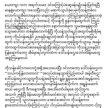
ယောကျၤားက အရက်သမား ဒင်းကြောင့်ပဲဆွေခန်းမျိုးခန်းပြတ်ရပြီ
မာနနဲ့ယောကျၤားသေပြီးလည်း မဆက်သွယ်ခဲ့ပေမဲ့ကိုသန့်တစ်လ
လောက်သူ့အိမ်လာနေတာ မာနတွေပြန်ရလာ ယုံကြည်မှုတွေပြန်ရလာခဲ့
တယ် ဒါကြောင့်လည်းပါတာပေါ့ ကိုသန့်ကို ရုန်းကန်မထွက်ဘဲ ကြည်
ကြည်ဖြူဖြူဖြည့်ဆည်းပေးခဲ့တာ နောက်တစ်ခုက သူမအနေနဲ့ရာသီ
သွေးမပေါ်တာ တစ်နှစ်လောက်ရှိပြီ ကိုသန့်သုတ်ရည်အတွက်မစိုးရိမ်ရ
တော့ ကိုယ်ဝန်မရနိုင် ညနေမိုးချုပ်တဲ့အထိ ကိုသန့်ကတော့အပြင်မ
ထွက် ဒေါ်သန်းဌေးရပ်ကွက်ထဲငွေတိုးလေးတွေစုဖို့ထွက်သွားမှ အခန်း
ထဲကထွက်ထမင်းစားရေမိုးချိုးပြီးအပြင်ထွက်တယ် ကိုသန့်ညနေပိုင်း
ပြန်ရောက်တော့ အိမ်မှာရပ်ကွက်ထဲက ဒေါ်သန်းဌေးဘော်ဒါမိန်းမတွေ
အဖွဲ့ကြနေတယ်
ကိုသန့်ခေါင်းကလေးငုံ့အရိုအသေပေးပြီး ဝင်လာတော့ ဒေါ်သန်းဌေးက
“”ဘယ်ကပြန်လာတာလဲ” “”အလုပ်ထဲခနသွားကြည့်တာပါ အန်တီဌေး”
ဒေါ်သန်းဌေးကသူ့တူကိုသန့်အကြောင်းရွှန်းရွှန်းဝေအောင်အမွှန်းတင်
ပြောပြတယ် လေးဆယ်ကျော်တန်းမိန်းမတစ်သိုက်က အရွှန်းဖောက်
တယ် မဌေးကို ဒီကနေ့ကစပြီး အဒေါ်တော်ပါရစေ တဲ့ငါ့တူက
အသက်၂၅ရှိပြီ မိန်းမတွေကိုစိတ်မဝင်စားဘူး အလုပ်ပဲ ငါဒုက္ခရောက်
တာကြားလို့ သူလာနေပေးတာ အောင်အောင်က ကိုသန့်စကား
နားထောင်တယ်ဒါ့ကြောင့်လည်း ငါလှမ်းခေါ်တာနဲ့ရောက်လာတာ ငါ့တူ