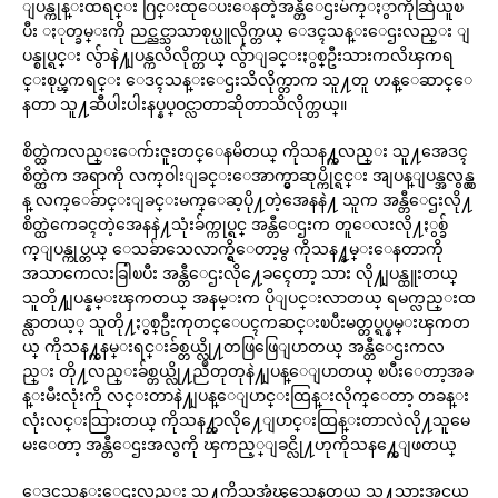
ျပန္ကုန္းထရင္း ဂြင္းထုေပးေနတဲ့အန္တီေဌးမ်က္ႏွာကိုဆြဲယူၿ
ပီး ႏုတ္ခမ္းကို ညင္ညင္သာသာစုပ္ယူလိုက္တယ္ ေဒၚသန္းေဌးလည္း ျ
ပန္စုပ္ရင္း လွ်ာနဲ႔ျပန္ကလိလိုက္တယ္ လွ်ာျခင္းႏွစ္ဦးသားကလိၾကရ
င္းစုပ္ၾကရင္း ေဒၚသန္းေဌးသိလိုက္တာက သူ႔တူ ဟန္ေဆာင္ေ
နတာ သူ႔ဆီပါးပါးနပ္နပ္ဝင္လာတာဆိုတာသိလိုက္တယ္။
စိတ္ထဲကလည္းေက်းဇူးတင္ေနမိတယ္ ကိုသန႔္ကလည္း သူ႔အေဒၚ
စိတ္ထဲက အရာကို လက္ဝါးျခင္းေအာက္မွာဆုပ္ကိုင္ရင္း အျပန္ျပန္အလွန္လွ
န္ လက္ေခ်ာင္းျခင္းမက္ေဆ့ပို႔တဲ့အေနနဲ႔ သူက အန္တီေဌးလို႔
စိတ္ထဲကေခၚတဲ့အေနနဲ႔သုံးခ်က္ကုပ္ရင္ အန္တီေဌးက တူေလးလို႔ႏွစ္ခ်
က္ျပန္ကုပ္တယ္ ေသခ်ာသေလာက္ရွိေတာ့မွ ကိုသန႔္နမ္းေနတာကို
အသာကေလးခြါၿပီး အန္တီေဌးလို႔ေခၚေတာ့ သား လို႔ျပန္ထူးတယ္
သူတို႔ျပန္နမ္းၾကတယ္ အနမ္းက ပိုျပင္းလာတယ္ ရမက္လည္းထ
န္လာတယ့္ သူတို႔ႏွစ္ဦးကုတင္ေပၚကဆင္းၿပီးမတ္တပ္ရပ္နမ္းၾကတ
ယ္ ကိုသန႔္ကနမ္းရင္းခ်စ္တယ္လို႔တဖြဖြေျပာတယ္ အန္တီေဌးကလ
ည္း တို႔လည္းခ်စ္တယ္လို႔ညဳတုတုနဲ႔ျပန္ေျပာတယ္ ၿပီးေတာ့အခ
န္းမီးလုံးကို လင္းတာနဲ႔ျပန္ေျပာင္းထြန္းလိုက္ေတာ့ တခန္း
လုံးလင္းသြားတယ္ ကိုသန႔္ဘာလို႔ေျပာင္းထြန္းတာလဲလို႔သူမေ
မးေတာ့ အန္တီေဌးအလွကို ၾကည့္ျခင္လို႔ဟုကိုသန႔္ကေျဖတယ္
ေဒၚသန္းေဌးလည္း သူ႔ကိုသူအံ့ၾသေနတယ္ သူ႔သားအငယ္