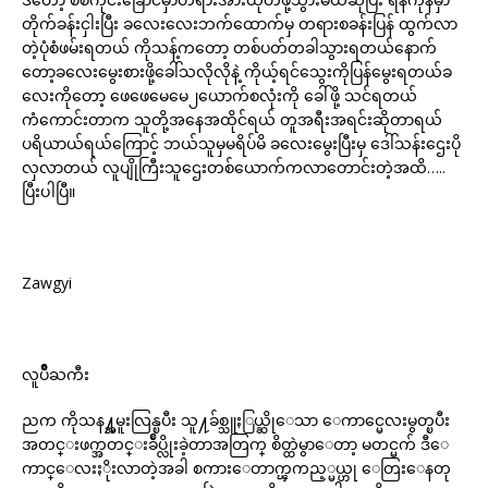
တိုက်ခန်းငှါးပြီး ခလေးလေးဘက်ထောက်မှ တရားစခန်းပြန် ထွက်လာ
တဲ့ပုံစံဖမ်းရတယ် ကိုသန့်ကတော့ တစ်ပတ်တခါသွားရတယ်နောက်
တော့ခလေးမွေးစားဖို့ခေါ်သလိုလိုနဲ့ ကိုယ့်ရင်သွေးကိုပြန်မွေးရတယ်ခ
လေးကိုတော့ ဖေဖေမေမေ၂ယောက်စလုံးကို ခေါ်ဖို့ သင်ရတယ်
ကံကောင်းတာက သူတို့အနေအထိုင်ရယ် တူအရီးအရင်းဆိုတာရယ်
ပရိယာယ်ရယ်ကြောင့် ဘယ်သူမှမရိပ်မိ ခလေးမွေးပြီးမှ ဒေါ်သန်းဌေးပို
လှလာတယ် လူပျိုကြီးသူဌေးတစ်ယောက်ကလာတောင်းတဲ့အထိ…..
ပြီးပါပြီ။
Zawgyi
လူပ်ိဳႀကီး
ညက ကိုသန႔္အမူးလြန္ၿပီး သူ႔ခ်စ္သူႏြယ္ဆိုေသာ ေကာင္မေလးမွတ္ၿပီး
အတင္းဖက္အတင္းခ်ဳပ္လိုးခဲ့တာအတြက္ စိတ္ထဲမွာေတာ့ မတင္မက် ဒီေ
ကာင္ေလးႏိုးလာတဲ့အခါ စကားေတာက္ၾကည့္မယ္ဟု ေတြးေနတု