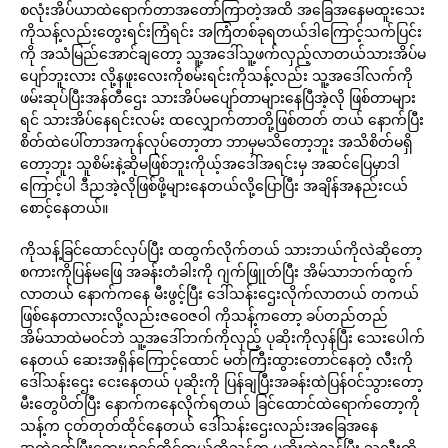
စလုံးအိပ်ယာထဲရောက်တာအတော်ကြာတဲ့အထိ အခြေအနေမထူးသေး
ကိုသန့်လည်းတွေးရင်းကြံရင်း အကြံတစ်ခုရတယ်ဒါကြောင့်သက်ပြင်း
ကို အသံမြည်အောင်ချတော့ သူ့အဒေါ်သူ့ဖက်လှည့်လာတယ်သားအိပ်မ
ပျော်ဘူးလား လို့နဖူးလေးကိုစမ်းရင်းကိုသန့်လည်း သူ့အဒေါ်လက်ကို
ဖမ်းဆုပ်ပြီးအန်တီဌေး သားအိပ်မပျော်တာများနေပြီအဲ့လို ဖြစ်တာများ
ရင် သားအိပ်နေရင်းလမ်း ထလျှောက်တာတို့ဖြစ်တတ် တယ် နောက်ပြီး
စိတ်ထဲပေါ်တာအကုန်လုပ်တော့တာ ဘာမှမသိတော့ဘူး အသိစိတ်မရှိ
တော့ဘူး သူစိမ်းနဲ့ဆိုမဖြစ်ဘူးကိုယ့်အဒေါ်အရင်းမှ အဆင်ပြေမှာဒါ
ကြောင့်ပါ ဒီညအဲ့လိုဖြစ်ဖို့များနေတယ်လို့ပြောပြီး အချိန်အနည်းငယ်
စောင့်နေတယ်။
ကိုသန့်ခြင်ထောင်လှပ်ပြီး ထထွက်လိုက်တယ် သားဘယ်ကိုလဲဆိုတော့
စကားကိုပြန်မဖြေ အခန်းတံခါးကို ဂျက်ဖြုုတ်ပြီး အိမ်သာဘက်ထွက်
လာတယ် နောက်ကနေ မီးဖွင့်ပြီး ဒေါ်သန်းဌေးလိုက်လာတယ် တကယ်
ဖြစ်နေတာလားလို့လည်းဇဝေဇဝါ ကိုသန့်ကတော့ ခပ်တည်တည်
အိမ်သာထဲမဝင်ဘဲ သူ့အဒေါ်ဘက်ကိုလှည့် ပုဆိုးကိုလှန်ပြီး သေးပေါက်
နေတယ် ဆေးအရှိန်ကြောင့်ထောင် မတ်ကြီးထွားတောင်နေတဲ့ လီးကို
ဒေါ်သန်းဌေး ငေးနေတယ် ပုဆိုးကို ပြန်ချပြီးအခန်းထဲပြန်ဝင်သွားတော့
မီးတွေပိတ်ပြီး နောက်ကနေလိုက်ရတယ် ခြင်ထောင်ထဲရောက်တော့ကို
သန့်က ငုတ်တုတ်ထိုင်နေတယ် ဒေါ်သန်းဌေးလည်းအခြေအနေ
အကဲခတ်ပြီးဘေးမှာဝင်ထိုင်တယ်ကိုသန့်က ပုဆိုးဆွဲလှန်ပြီး သူ့လီးကို