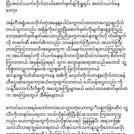
ပြီးအတင်းယက်လိုက်တယ်စောက်ဖုတ်နံ့ကိုရှူရင်း အတင်းယက်နေ
တော့။
အန်တီအရှုံးပေးလိုက်တဲ့အနေနဲ့ပေါင်တွေတင်းထားတာလျှော့ချလိုက်
တယ်သူကလည်း အရှိန်ကိုလျှော့ပြီးစောက်ဖုတ်ကိုမျက်နှာနဲ့ခွာကြည့်
တော့စောက်ဖုတ်နုတ်ခမ်းသားညိုညိုတွေကဆင်နားရွက်လို တံခါးရွက်
လို တဖက်ဆီ စောက်စိကလည်း သာမန်ထက်ကြီးတယ် အသက်ကြီး
တာကြောင့်လားမသိအမွှေးတွေက သိပ်မနက်ဟုထင်ရတယ်ကြည့်ရင်း
က အဒေါ်အရင်းကို ငါယက်နေရပါလားလို့အသိဝင်လာတော့ စိတ်ကပို
ကြွလာတယ် အမှန်ပြောရရင် သူက ဗာဂျာမှာဆရာဖာသည်မတောင် သူ့
ကိုစွဲတာသူ့လက်စွမ်းအဲ လျှာစွမ်းကို ပြလိုက်တော့တယ်
ဆင်နားရွက်တံခါးတွေကနေ အစိကို ခလုတ်တိုက်တာနဲ့စလိုက်တာအန်
တီဌေးခါးတွေကော့အသံတွေထွက်လာတယ် ဒေါ်သန်းဌေးလည်း ကို
သန့်ဒီလောက်ဒီကိစ္စကို အတွေ့အကြုံများမယ် မထင်ထားစောက်ဖုတ်ထဲ
က အကြောတွေပါ အီစိမ့်နေတယ်
ကောင်လေးအရမ်းတော်တာပဲသေသွားတဲ့ယောကျၤီားနဲ့တခြားဆီပဲ သူ့
လီးကိုသာစုပ်ပေးရတာ ဘယ်လိုစုပ်ဆိုပြီးခိုင်းသေးတာ ကြာတော့သူ
လည်း ယောကျ်ားတွေကိုဘယ်လိုစုပ်ပေးရင် မြန်မြန်ပီး အရသာဖြစ်
သလဲသိလာရကျွမ်းလာရတယ် လီးစုပ်သက်သက်နဲ့သူ့ကိုတောင်မလိုး
တော့တာ သေတဲ့အထိပဲ ဒါ့ကြောင့်လဲ အပျိုရှုံးရအောင် သူ့တင်တွေမှာ