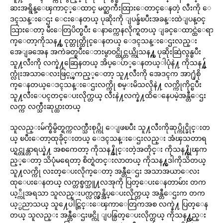
ဆးအရွိန္ေၾကာင့္ေထာင္ မတ္ႀကီးထြားေတာင္ေနတဲ့ လီးကို ေ
ဒၚသန္းေဌး ေငးေနတယ္ ပုဆိုးကို ျပန္ခ်ၿပီးအခန္းထဲျပန္ဝင္
သြားေတာ့ မီးေတြပိတ္ၿပီး ေနာက္ကေနလိုက္ရတယ္ ျခင္ေထာင္ထဲေရာ
က္ေတာ့ကိုသန႔္က ငုတ္တုတ္ထိုင္ေနတယ္ ေဒၚသန္းေဌးလည္း
အေျခအေန အကဲခတ္ၿပီးေဘးမွာဝင္ထိုင္တယ္ကိုသန႔္က ပုဆိုးဆြဲလွန္ၿပီး
သူ႔လီးကို လက္နဲ႔ဆြေနတယ္ အိပ္ေပ်ာ္ေနတယ္ါပုံနဲ႔ ကိုသန႔္မ်
က္လုံးအသာေလးဖြင့္ၾကည့္ေတာ့ သူ႔လီးကို အေဒၚက အာ႐ုံစို
က္ေနတယ္ေဒၚသန္းေဌးလက္ကို စမ္းမိသလိုနဲ႔ လက္ကိုကိုင္ၿပီး
သူ႔လီးေပၚတင္ေပးလိုက္တယ္ လီးနဲ႔လက္နဲ႔ထိေနေပမဲ့အန္တီေဌး
လက္က လက္သီးဆုပ္ထားတယ္
သူလည္းမ်က္စိမွိတ္ရက္ကလက္သီးစုပ္ကို ေျဖၿပီး သူ႔လီးကိုဆုပ္ကိုင္ခိုင္းတ
ယ္ ၿပီးေတာ့ထုခိုင္းတယ္ ေဒၚသန္းေဌးလည္း အံၾသတာရ
ယ္ရင္တုန္တာရယ္နဲ႔ အစကေတာ့ ကိုသန႔္ခိုင္းတဲ့အတိုင္း ကိုသန႔္ကိုၾက
ည့္ေတာ့ သိပုံမရေတာ့ စိတ္ရဲတင္းလာတယ္ ကိုသန႔္ကဒါကိုသိတယ္
သူ႔လက္ကို လႊတ္ေပးလိုက္ေတာ့ အန္တီေဌး အသာအယာေလး
ထုေပးေနတယ္ လက္တစ္ဖက္သူ႔လအုကို ပြတ္ေပးေနတာမ်ား တက
ယ့္ကိုအရသာ သူလည္းပက္လက္လွန္အိပ္ေပးလိုက္တယ္ အန္တီေဌးက တက
ယ့္ပညာသယ္ သူ႔ေပါင္တြင္းေၾကာေတြကအစ လက္နဲ႔ ပြတ္ေန
တယ္ သူလည္း အန္တီေဌးဖင္ကို ျပန္ပြတ္ေပးလိုက္တယ္ ကိုသန႔္လည္း