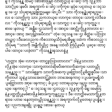
န္း ကိုသန႔္က ထမင္းစားစားပြဲမွာ လာထိုင္တယ္ ေခါင္းကို သူ႔ဘာ
သာႏွိပ္ေနၿပီး အရက္နာက် ေခါင္းကိုက္ေနပုံေပၚတယ္ ေဒၚသ
န္းေဌး သံပုရာရည္တစ္ခြက္အျမန္ေဖ်ာ္ၿပီး “” သား ကိုသန႔္သံပုရာရည္ေ
လး ေသာက္လိုက္ သား ညကဘယ္ေလာက္ေတာင္ေသာက္ခဲ့လဲဒီခေ
လး ” ကိုသန႔္လည္း သံပုရာရည္ကို ေသာက္ရင္း ေခါင္းကုတ္စဥ္း
စားေနတယ္ “” အန္တီေဌးသားကို ေအာင္ေအာင္လိုက္ပို႔တာလား ေ
အာင္ေအာင္ အလုပ္သြားၿပီလား”” တဲ့ေဒၚသန္းေဌး စိတ္ထဲေပါ့သြား
တယ္အင္းဒီခေလးညက ကိစၥဘာမွသိပုံမရအိမ္ခန္းထဲက ကိစၥလည္း
သိပုံမရ “”သားကို အန္တီကိုယ္တိုင္ အခန္းထဲထိ တြဲပို႔ၿပီး ျခင္ေထာင္
ပါေထာင္ေပးခဲ့တာ”” ကိုသန႔္အံၾသဟန္နဲ႔
“ဟုတ္လား အဲ့ေလာက္ေတာင္မူးသြားတာလား”” ဒါနဲ႔သားဘာ
လို႔အဲ့ေလာက္ေသာက္ရတာလဲဆိုၿပီးစကားကိုဆက္ေပးတယ္ကို
သန႔္လည္း “” သားခ်စ္သူက သားကိုအဆက္ျဖတ္သြားလို႔စိတ္ညစ္ၿပီးေသာ
က္မိတာပါ သူနဲ႔သားအေတာ္တြဲခဲ့တာ ဘာအေၾကာင္းျပခ်က္မွမရွိဘဲ
ျဖတ္သြားတာ အာ့ေၾကာင့္ ခံျပင္းတာရယ္ဝမ္းနည္းတာရ
ယ္ေၾကာင့္ပါ ” ေဒၚသန္းေဌးလည္း သူ႔တူကို မိန္းမေတြ
နဲ႔ပတ္သက္လို႔မခံစားဖို႔ခံစားခ်က္မကုန္ရင္လည္း ဒီေလာက္ထိမေသာက္ဖို႔တ
ရားေဟာေနေတာ့တယ္ကိုသန႔္လည္း အရက္နာက်လို႔တေရးျပန္မွိန္း
ရင္းညကအျဖစ္ကို ျပန္စဥ္းစားေနတယ္