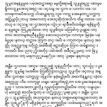
သူ႔အေနနဲ႔မူးေပမဲ့အထင္မွားစရာ မမွတ္မိစရာမရွိ သူ႔မွာရည္းစားမွမ
ရွိတာသူ႔အေဒၚအရင္းေဒၚသန္းေဌးက ေယာက်ၤားေသ
တာၾကာၿပီအသက္က ငါးဆယ္အရက္ပု လူေကာင္က အေနေတာ္အသက္ထက္
အ႐ြယ္ကပိုႏုတယ္ အစကေတာ့ အေဒၚဆိုတဲ့အသိက ထိန္းထားေသး
တယ္ ေဒၚသန္းေဌးအဝတ္ေလွ်ာ္ေရးခ်ိဳးၿပီးထမိန္ေရစိုနဲ႔ကို
ေန႔စဥ္ေတြ႕ရပါမ်ားေတာ့ သူ႔စိတ္ေတြေဖါက္ျပန္လာေတာ့
တာပဲ အသားမျဖဴမညိဳနဲ႔ဗိုက္က ခေလး၃ေယာက္ေလာက္ေမြးခဲ့ေပမဲ့
ခ်ပ္ရပ္ေနတယ္ တင္သားေတြက တင္းၿပီး ေကာ့တက္ေနတယ္ အဝ
တ္ကို ဘရပ္နဲ႔ကုန္းတိုက္တဲ့အခါမ်ိဳးဆို ဖင္သားဆိုင္ေတြက ထမိန္မွာတင္း
ကားၿပီး မီးေညာင့္႐ိုးအတိုင္းခါးအထိ အခ်ိဳင့္အေျမာင္းက ခြဲျ
ခားထားေတာ့ မၾကည့္ရမေနႏိုင္ေအာင္ ျဖစ္ေနရတယ္။
အန္တီေဌးသားေအာင္ေအာင္တျဖစ္လဲ သူနဲ႔ညီကိုေတာ္ သူငယ္ခ်င္းျဖ
စ္သူက သူ႔မိန္းမအမ်ိဳးေတြဆီသြားလည္မယ္ သူ႔ကိုေခၚတယ္ အန္
တီေဌးတစ္ေယာက္တည္းမို႔ငါေနခဲ့မယ္ဆိုၿပီး အႀကံနဲ႔ျငင္းခဲ့တာ
အရက္လည္းဒီေလာက္မမူး ဟန္ေဆာင္ႀကံစည္ခဲ့တာ အေျခအေနမဟန္ရ
င္လည္း သားအေတာ္မူးလို႔ လူမွားသြားတယ္ဆိုၿပီးေတာင္းပန္မယ္ေ
ပါ့ မထင္မွတ္ဘဲ စားလိုက္ရေတာ့ ေပ်ာ္လိုက္သည့္ျဖစ္ျခင္း အန္တီေဌးလ
ည္း သူ႔အကြက္ကို အဟုတ္မွတ္ေနတယ္ တစ္ခုမေၾကနပ္တာကေတာ့ အ
န္တီေဌးရဲ႕ႏို႔ကို မစို႔ခဲ့ရတာ ေစာက္ဖုတ္ကိုေသခ်ာမၾကည့္ခဲ့ရဘဲ အ