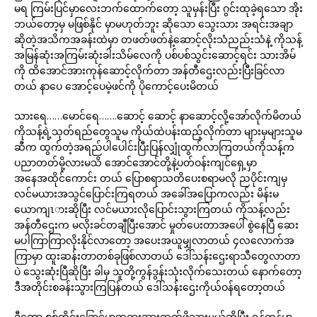
မရ ကြမ်းပြင်မှာလေးဘက်ထောက်တော့ သူမှန်းပြီး ဂွင်းထုခဲ့ရသော အိုး
ဘယ်တော့မှ မဖြစ်နိုင် မှာမဟုတ်ဘူး ဆိုသော သွေးသား အရင်းအချာ
ဆိုတဲ့အသိကအခန်းထဲမှာ တဖတ်ဖတ်နဲ့ဆောင့်လိုးသံညည်းသံနဲ့ ကိုသန့်
အမြန်ဆုံးအကြမ်းဆုံးခါးသိမ်လေကို ပစ်ပစ်သွင်းဆောင့်ရင်း သားအိမ်
ကို ထိအောင်အားကုန်ဆောင့်လိုက်တာ အန်တီဌေးလည်းပြီးခြင်လာ
တယ် နာပေ အောင့်ပေမဲ့ဖင်ကို ပိုကောင့်ပေးမိတယ်
သားရေ……မောင်ရေ…….ဆောင့် ဆောင့် နာဆောင့်လို့အော်လိုက်မိတယ်
ကိုသန့်ရဲ့သုတ်ရည်တွေသူမ ကိုယ်ထဲပန်းထည့်လိုက်တာ များမှများသူမ
ဆီက ထွက်တဲ့အရည်ပါပေါင်းပြီးပြန်လျှုံထွက်လာကြတယ်ကိုသန့်က
ပညာတတ်မို့လားမသိ အောင်အောင်တို့နဲ့ပတ်ဝန်းကျင်ရှေ့မှာ
အနေအထိုင်ကောင်း တယ် ပြောစရာသတိပေးစရာမလို ညပိုင်းကျမှ
လင်မယားအသွင်ပြောင်းကြရတယ် အခေါ်အပြောကလည်း မိန်းမ
ယောကျၤားဆိုပြီး လင်မယားလိုပြောင်းသွားကြတယ် ကိုသန့်လည်း
အန်တီဌေးက မလိုးခင်တချီပြီးအောင် မှုတ်ပေးတာအပေါ် စွဲနေပြီ ဆေး
မပါကြာကြာလိုးနိုင်လာတော့ အပေးအယူမျှလာတယ် ၄လလောက်အ
ကြာမှာ ထူးဆန်းတာတစ်ခုဖြစ်လာတယ် ဒေါ်သန်းဌေးရာသီတွေလာတာ
ပဲ သွေးဆုံးပြီဆိုပြီး ခါမှ သူတို့ကွန်ဒွန်းသုံးလိုက်သေးတယ် နောက်တော့
ဒီအတိုင်းစခန်းသွားကြပြန်တယ် ဒေါ်သန်းဌေးကိုယ်ဝန်ရတော့တယ်
ဒီတော့ စစ်ကိုင်းခြောင်မှာတရားအားထုတ်ဖို့သွားမယ်ဆိုပြီး ရန်ကုန်မှာ