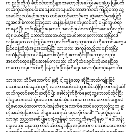
က ညဉ်းတို့ကို စိတ်ဝင်စားလို့များကတော့ငါ့အကြွေးမပေးနဲ့ဟု ပြန်ပက်
တယ်ကိုသန့်ထမင်းစားခန်းထဲကနေမသိမသာအကဲခတ်ကြည့်တော့ သူ့
အဒေါ်သူငယ်ချင်းတွေက တင်တောင့်တောင့်တွေ ဆွဲဆောင်မှုအပြည့်
သူ့အဒေါ်စကားကြောင့်သာ ဟန်နဲ့ပန်နဲ့အရက်ပုလင်းကို မမြင်ကွယ်ရာ
ကနေငှဲ့ပြီး ဟင်းနဲ့မြည်းနေတယ် အသင့်ဝယ်လာတဲ့ကြာဆေးကိုလည်း
လိုရမယ်ရကြိုသောက်ထားတယ်သူထမင်းစားနေတာလားဆိုပြီးဒေါ်
သန်းဌေးက လာကြည့်တော့ ပုလင်းကိုတွေ့သွားတယ် ဟိုကောင်မတွေမ
မြင်စေနဲ့ဆိုတဲ့အမူအယာပြပြီး သားလေး အကုန်ထည့်စားနော်ဆိုပြီး
အသံမြှင့်ပြောတယ်မိန်းမတစ်သိုက်ရဲ့စကားဝိုင်းပြီးတော့သူလည်း
အတော်ထွေနေပြီဆေးစွမ်းကလည်း လီးကိုသံချောင်းလိုမာနေပြီသူ
ကတော့ အမူးဇာတ်ကို ပြန်သွင်းဖို့အန်တီဌေးအလာကိုစောင့်နေတယ်။
သားလေး သိပ်မသောက်ပါနဲ့ဆို ငါ့တူနဲ့တော့ ဆိုပြီးဇာတ်ကျိုးခြင်
ယောင်ဆောင်နေတဲ့သူ့ကို လာလာအခန်းထဲသွားအိပ်ဆိုပြီး လက်တွဲခေါ်
တယ်ကုတင်စောင်းမှာထိုင်ပြီး ခေါင်းငိုက်စိုက်နေတဲ့သူ့ဘေးဝင်ထိုင်ပြီး
ငါ့တူလေးအသဲကွဲလောက်အောင်အဲ့ကောင်မက ဘယ်လောက်ချောလဲ
လို့မေးတယ်အလကားပါအန်တီဌေးလောက်တောင်မလှဘူးလို့သူက မူး
တဲ့အသံနဲ့ပြောတယ် ဒါများသားရယ် မေ့ပလိုက်ပေါ” “”မေ့လို့ရတယ်
သားမှာ ညညအဖော်ပြုပေးမဲ့လူရှိရင် သားသူ့ကိုမေ့လို့ရမှာ “” ဒေါ်သန်း
ဌေးလည်း ခနတော့ တိတ်ဆိတ်သွားပြီး အပိုင်းထဲက ကောင်မလေးတစ်
ယောက်လောက်အန်တီဌေးခေါ်ပေးမယ်လေ” “”အဲ့လိုလည်းမဟုတ်ဘူး