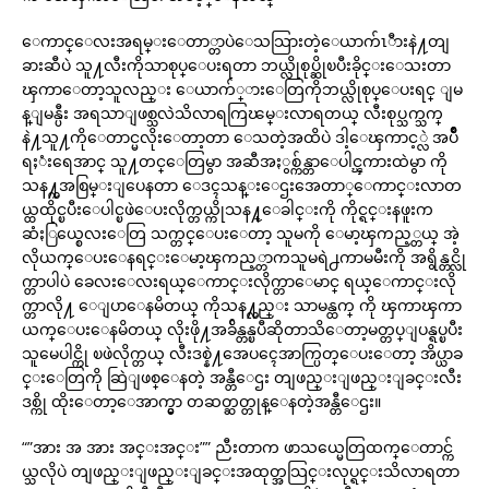
ေကာင္ေလးအရမ္းေတာ္တာပဲေသသြားတဲ့ေယာက်ၤီားနဲ႔တျ
ခားဆီပဲ သူ႔လီးကိုသာစုပ္ေပးရတာ ဘယ္လိုစုပ္ဆိုၿပီးခိုင္းေသးတာ
ၾကာေတာ့သူလည္း ေယာက်္ားေတြကိုဘယ္လိုစုပ္ေပးရင္ ျမ
န္ျမန္ပီး အရသာျဖစ္သလဲသိလာရကြၽမ္းလာရတယ္ လီးစုပ္သက္သက္
နဲ႔သူ႔ကိုေတာင္မလိုးေတာ့တာ ေသတဲ့အထိပဲ ဒါ့ေၾကာင့္လဲ အပ်ိဳ
ရႈံးရေအာင္ သူ႔တင္ေတြမွာ အဆီအႏွစ္က်န္တာေပါင္ၾကားထဲမွာ ကို
သန႔္ကအစြမ္းျပေနတာ ေဒၚသန္းေဌးအေတာ္ေကာင္းလာတ
ယ္ထထိုင္ၿပီးေပါင္ၿဖဲေပးလိုက္တယ္ကိုသန႔္ေခါင္းကို ကိုင္ရင္းနဖူးက
ဆံႏြယ္စေလးေတြ သက္တင္ေပးေတာ့ သူမကို ေမာ့ၾကည့္တယ္ အဲ့
လိုယက္ေပးေနရင္းေမာ့ၾကည့္တာကသူမရဲ႕ကာမမီးကို အရွိန္တင္လို
က္တာပါပဲ ခေလးေလးရယ္ေကာင္းလိုက္တာေမာင္ ရယ္ေကာင္းလို
က္တာလို႔ ေျပာေနမိတယ္ ကိုသန႔္လည္း သာမန္ထက္ ကို ၾကာၾကာ
ယက္ေပးေနမိတယ္ လိုးဖို႔အခ်ိန္တန္ၿပီဆိုတာသိေတာ့မတ္တပ္ျပန္ရပ္ၿပီး
သူမေပါင္ကို ၿဖဲလိုက္တယ္ လီးဒစ္နဲ႔အေပၚေအာက္ပြတ္ေပးေတာ့ အိပ္ယာခ
င္းေတြကို ဆြဲျဖစ္ေနတဲ့ အန္တီေဌး တျဖည္းျဖည္းျခင္းလီး
ဒစ္ကို ထိုးေတာ့ေအာက္မွာ တဆတ္ဆတ္တုန္ေနတဲ့အန္တီေဌး။
“”အား အ အား အင္းအင္း”” ညီးတာက ဖာသယ္မေတြထက္ေတာင္က်
ယ္သလိုပဲ တျဖည္းျဖည္းျခင္းအထုတ္အသြင္းလုပ္ရင္းသိလာရတာ