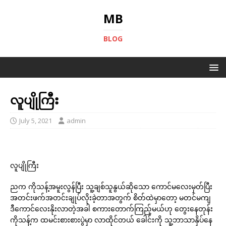
MB
BLOG
လူပျိုကြီး
July 5, 2021
admin
လူပျိုကြီး
ညက ကိုသန့်အမူးလွန်ပြီး သူ့ချစ်သူနွယ်ဆိုသော ကောင်မလေးမှတ်ပြီး
အတင်းဖက်အတင်းချုပ်လိုးခဲ့တာအတွက် စိတ်ထဲမှာတော့ မတင်မကျ
ဒီကောင်လေးနိုးလာတဲ့အခါ စကားတောက်ကြည့်မယ်ဟု တွေးနေတုန်း
ကိုသန့်က ထမင်းစားစားပွဲမှာ လာထိုင်တယ် ခေါင်းကို သူ့ဘာသာနှိပ်နေ