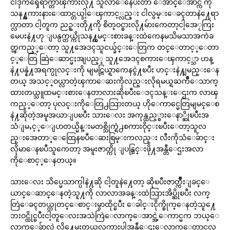
ငါဒုကၡေရာက္တာၾကားလို႔ သူလာေနေပးတာ ေအာင္ေအာင္က ကို
သန႔္စကားနားေထာင္တယ္ဒါ့ေၾကာင့္လည္း ငါလွမ္းေခၚတာနဲ႔ေရာ
က္လာတာ ငါ့တူက ညဥ္းတို႔ကို စိတ္ဝင္စားလို႔မ်ားကေတာ့ငါ့အေႂကြး
မေပးနဲ႔ဟု ျပန္ပက္တယ္ကိုသန႔္ထမင္းစားခန္းထဲကေနမသိမသာအကဲခ
တ္ၾကည့္ေတာ့ သူ႔အေဒၚသူငယ္ခ်င္းေတြက တင္ေတာင့္ေတာ
င့္ေတြ ဆြဲေဆာင္မႈအျပည့္ သူ႔အေဒၚစကားေၾကာင့္သာ ဟန္
နဲ႔ပန္နဲ႔အရက္ပုလင္းကို မျမင္ကြယ္ရာကေနငွဲ႔ၿပီး ဟင္းနဲ႔ျမည္းေန
တယ္ အသင့္ဝယ္လာတဲ့ၾကာေဆးကိုလည္းလိုရမယ္ရႀကိဳေသာက္
ထားတယ္သူထမင္းစားေနတာလားဆိုၿပီးေဒၚသန္းေဌးက လာၾ
ကည့္ေတာ့ ပုလင္းကိုေတြ႕သြားတယ္ ဟိုေကာင္မေတြမျမင္ေစ
နဲ႔ဆိုတဲ့အမူအယာျပၿပီး သားေလး အကုန္ထည့္စားေနာ္ဆိုၿပီးအ
သံျမႇင့္ေျပာတယ္မိန္းမတစ္သိုက္ရဲ႕စကားဝိုင္းၿပီးေတာ့သူလ
ည္းအေတာ္ေထြေနၿပီေဆးစြမ္းကလည္း လီးကိုသံေခ်ာင္း
လိုမာေနၿပီသူကေတာ့ အမူးဇာတ္ကို ျပန္သြင္းဖို႔အန္တီေဌးအလာ
ကိုေစာင့္ေနတယ္။
သားေလး သိပ္မေသာက္ပါနဲ႔ဆို ငါ့တူနဲ႔ေတာ့ ဆိုၿပီးဇာတ္က်ိဳးျခင္ေ
ယာင္ေဆာင္ေနတဲ့သူ႔ကို လာလာအခန္းထဲသြားအိပ္ဆိုၿပီး လက္
တြဲေခၚတယ္ကုတင္ေစာင္းမွာထိုင္ၿပီး ေခါင္းငိုက္စိုက္ေနတဲ့သူ႔ေ
ဘးဝင္ထိုင္ၿပီးငါ့တူေလးအသဲကြဲေလာက္ေအာင္အဲ့ေကာင္မက ဘယ္ေ
လာက္ေခ်ာလဲ လို႔ေမးတယ္အလကားပါအန္တီေဌးေလာက္ေတာင္မလွ