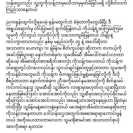
သန်းဌေးလည်း သူ့တူကိုသန့်ဘာမှမသိဘာမှမှတ်မိခြင်းမရှိ လို့စိတ်လက်
ကြည်သာနေတယ်
ညကရုန်းထွက်လို့ရပေမဲ့ ရုန်းမထွက်ဘဲ ခံခဲ့တာကိုတွေးမိပြီး ဒီ
အရွယ်ရောက်မှ လိပ်ပြာမလုံ ရှက်မိပြန်တယ် ကိုသန့်ရဲ့ခပ်ကြမ်းကြမ်း
သူမကို ကိုင်တွယ် လုပ်ကိုင်ပုံကို သဘောကျမိပြန်တယ် ဒါမျိုးနဲ့
ကင်းကွာတာကလည်း နှစ်မှ မနည်းပဲကိုး တူ နဲ့ အဒေါ်ဆိုတာ
အသာထား ယောကျၤား နဲ့မိန်းမ စိတ်ကွယ်ရာ ဆိုတာက တကယ့်ကို
အခင်းဖြစ်ပွားရာ နောက်တစ်ခုက သူမအိမ်ဆီ အိမ်ပေါ်ကဆင်းလာတာ
ဆိုပေမဲ့ အိမ်စားရိတ်စားစရိတ်အားလုံး ကိုသန့်ကပေးတယ် ကိုသန့်က
ဝပ်ရှော့တွင်သံဂဟေလုပ်ငန်း သူငယ်ချင်းနဲ့စပ်တူဖွင့်ထားတာ သူမအကို
ကိုသန့်မိဘတွေမသိ ကိုသန့်က မိဘချုပ်ခြယ်မှူနဲ့မနေခြင်လို့ကို ဒီလို
စီစဉ်ထားတာ နောက်တစ်ခုက ညီအကိုမောင်နှမအားလုံးကို စိတ်နာခပ်
ကင်းကင်းနေသူ သူမဆီဆို သူ့အိမ်က လာရှာမှာမဟုတ်ဟု ယူဆပြီးလာ
နေတာဖြစ်ကြောင်း အောင်အောင်ကိုလည်း သူ့ဆီမှာအလုပ်လုပ်ခိုင်းမယ်
ဆိုကြောင်း အောင်အောင်ကလည်း အမေနဲ့သားအတူနေရမဲ့ဟာ ခြံထဲမှာ
တဲထိုးပြီး သူ့မိန်းမနဲ့ခလေးနဲ့နေတယ် မအေနဲ့တအိမ်ထဲလာမနေဆိုတော့
ကိုသန့်လာနေတာဟာ ဒေါ်သန်းဌေးအတွက်အစစအရာရာကောင်းမွန်
တယ် အတိုးပေးထားတာလေးက သူမအိုစာမင်းစာ အသားတင်စုယုံ
အားကိုးစရာ ရတာပဲ။