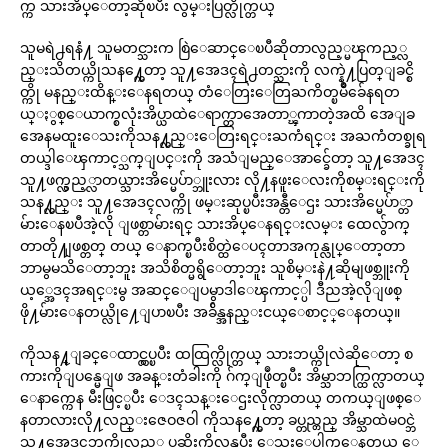
က္က သားအိပ္ေတာ့ဆိုၿပီး လွမ္းပြတ္လိုက္တယ္
သူမရဲ႕ရနံ႔ သူမတင္သားက စြဲေဆာင္ေၿပီဆိုတာလွည့္မၾကည့္လ
ည္းသိတယ္ကိုသန႔္ကေတာ့ သူ႔အေဒၚရဲ႕တင္သားကို လက္နဲ႔ပြတ္ျခင္စိ
တ္ကို မနည္းထိန္းေနရတယ္ တံေတြးေတြႀကိတ္ၿမိဳခ်ေနရတ
ယ္ႏွစ္ေယာက္စလုံးအိပ္ယာထဲေရာက္တာအေတာ္ၾကာတဲ့အထိ အေျခ
အေနမထူးေသးကိုသန႔္လည္းေတြးရင္းႀကံရင္း အႀကံတစ္ခုရ
တယ္ဒါေၾကာင့္သက္ျပင္းကို အသံျမည္ေအာင္ခ်ေတာ့ သူ႔အေဒၚ
သူ႔ဖက္လွည့္လာတယ္သားအိပ္မေပ်ာ္ဘူးလား လို႔နဖူးေလးကိုစမ္းရင္းကို
သန႔္လည္း သူ႔အေဒၚလက္ကို ဖမ္းဆုပ္ၿပီးအန္တီေဌး သားအိပ္မေပ်ာ္တာ
မ်ားေနၿပီအဲ့လို ျဖစ္တာမ်ားရင္ သားအိပ္ေနရင္းလမ္း ထေလွ်ာက္
တာတို႔ျဖစ္တတ္ တယ္ ေနာက္ၿပီးစိတ္ထဲေပၚတာအကုန္လုပ္ေတာ့တာ
ဘာမွမသိေတာ့ဘူး အသိစိတ္မရွိေတာ့ဘူး သူစိမ္းနဲ႔ဆိုမျဖစ္ဘူးကို
ယ့္အေဒၚအရင္းမွ အဆင္ေျပမွာဒါေၾကာင့္ပါ ဒီညအဲ့လိုျဖစ္
ဖို႔မ်ားေနတယ္လို႔ေျပာၿပီး အခ်ိန္အနည္းငယ္ေစာင့္ေနတယ္။
ကိုသန႔္ျခင္ေထာင္လွပ္ၿပီး ထထြက္လိုက္တယ္ သားဘယ္ကိုလဲဆိုေတာ့ စ
ကားကိုျပန္မေျဖ အခန္းတံခါးကို ဂ်က္ျဖဳုတ္ၿပီး အိမ္သာဘက္ထြက္လာတယ္
ေနာက္ကေန မီးဖြင့္ၿပီး ေဒၚသန္းေဌးလိုက္လာတယ္ တကယ္ျဖစ္ေ
နတာလားလို႔လည္းဇေဝဇဝါ ကိုသန႔္ကေတာ့ ခပ္တည္တည္ အိမ္သာထဲမဝင္ဘဲ
သူ႔အေဒၚဘက္ကိုလွည့္ ပုဆိုးကိုလွန္ၿပီး ေသးေပါက္ေနတယ္ ေ