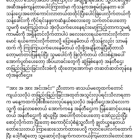
အဆီအနှစ်ကျန်တာပေါင်ကြားထဲမှာ ကိုသန့်ကအစွမ်းပြနေတာ ဒေါ်
သန်းဌေးအတော်ကောင်းလာတယ်ထထိုင်ပြီးပေါင်ဖြဲပေးလိုက်တယ်ကို
သန့်ခေါင်းကို ကိုင်ရင်းနဖူးကဆံနွယ်စလေးတွေ သက်တင်ပေးတော့
သူမကို မော့ကြည့်တယ် အဲ့လိုယက်ပေးနေရင်းမော့ကြည့်တာကသူမရဲ့
ကာမမီးကို အရှိန်တင်လိုက်တာပါပဲ ခလေးလေးရယ်ကောင်းလိုက်တာ
မောင် ရယ်ကောင်းလိုက်တာလို့ ပြောနေမိတယ် ကိုသန့်လည်း သာမန်
ထက် ကို ကြာကြာယက်ပေးနေမိတယ် လိုးဖို့အချိန်တန်ပြီဆိုတာသိ
တော့မတ်တပ်ပြန်ရပ်ပြီး သူမပေါင်ကို ဖြဲလိုက်တယ် လီးဒစ်နဲ့အပေါ်
အောက်ပွတ်ပေးတော့ အိပ်ယာခင်းတွေကို ဆွဲဖြစ်နေတဲ့ အန်တီဌေး
တဖြည်းဖြည်းခြင်းလီးဒစ်ကို ထိုးတော့အောက်မှာ တဆတ်ဆတ်တုန်နေ
တဲ့အန်တီဌေး။
“”အား အ အား အင်းအင်း”” ညီးတာက ဖာသယ်မတွေထက်တောင်
ကျယ်သလိုပဲ တဖြည်းဖြည်းခြင်းအထုတ်အသွင်းလုပ်ရင်းသိလာရတာ
က မနေ့ကထက်ပိုစီးစီးလေးလုပ်နေရသလိုပဲ အန်တီဌေးအသံလေးက
သူ့ကို ထန်လာစေတယ် အောက်ကနေ အန်တီဌေးက ပြန်ဆောင့်ပေးနေ
တယ် အန်တီဌေးကို ဆွဲယူပြီး အပေါ်ကိုတင်ပေးတော့ အော်ညည်းပြီး
စောင့်လိုက်တာ ပြီးတော့ စကောဝိုင်းပုံစံနဲ့သူ့လီးကို ချွတ်ယူနေတယ်
တော်သေးတယ် ကြာဆေးသောက်ထားပေလို့ ကုတင်ပေါ်လက်ထောက်
ပြီး ဒေါ့ဂီဆွဲတော့ သူ့ဆောင့်လိုးချက်ကတကယ်ကြမ်းတာဒါတောင်အား