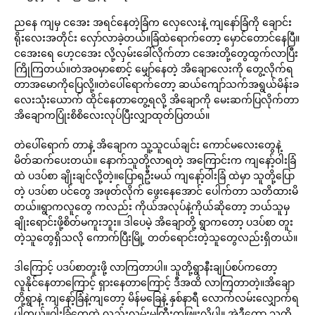
ညနေ ကျမှ ငအေး အရင်နေတဲ့ခြံက လှေလေးနဲ့ ကျနော်ခြံကို ချောင်း
ရိုးလေးအတိုင်း လှော်လာခဲ့တယ်။ခြံထဲရောက်တော့ မှောင်တောင်နေပြီ။
ငအေးရေ ဟေ့ငအေး လို့လှမ်းခေါ်လိုက်တာ ငအေးတို့တွေထွက်လာပြီး
ကြိုကြတယ်။တဲအဝမှာစောင့် မျှော်နေတဲ့ အိချောလေးကို တွေ့လိုက်ရ
တာအမောကိုပြေလို့။တဲပေါ်ရောက်တော့ ဆယ်ကျော်သက်အရွယ်မိန်းခ
လေးသုံးယောက် ထိုင်နေတာတွေ့ရလို့ အိချောကို မေးဆက်ပြလိုက်တာ
အိချောကပြုံးစိစိလေးလုပ်ပြီးလျှာထုတ်ပြတယ်။
တဲပေါ်ရောက် တာနဲ့ အိချောက သူ့သူငယ်ချင်း ကောင်မလေးတွေနဲ့
မိတ်ဆက်ပေးတယ်။ နောက်သူတို့လာရတဲ့ အကြောင်းက ကျနော့်ဝါးခြံ
ထဲ ပဒပ်စာ ချိုးချင်လို့တဲ့။ပြောရဦးမယ် ကျနော့်ဝါးခြံ ထဲမှာ သူတို့ပြော
တဲ့ ပဒပ်စာ ပင်တွေ အဖုတ်လိုက် ဖွေးနေအောင် ပေါက်တာ သတိထားမိ
တယ်။ရွာကလူတွေ ကလည်း ကိုယ်အလုပ်နဲ့ကိုယ်ဆိုတော့ ဘယ်သူမှ
ချိုးရောင်းဖို့စိတ်မကူးဘူး။ ဒါပေမဲ့ အိချောတို့ ရွာကတော့ ပဒပ်စာ တူး
တဲ့သူတွေရှိသလို ကောက်ပြီးမြို့ တတ်ရောင်းတဲ့သူတွေလည်းရှိတယ်။
ဒါကြောင့် ပဒပ်စာတူးဖို့ လာကြတာပါ။ သူတို့ရွာနီးချုပ်စပ်ကတော့
လူနိုင်နေတာကြောင့် ရှားနေတာကြောင့် ဒီအထိ လာကြတာတဲ့။အိချော
တို့ရွာနဲ့ ကျနော့်ခြံနဲ့ကျတော့ မိန်မခြေနဲ့ နှစ်နာရီ လောက်လမ်းလျှောက်ရ
ပါတယ်။ဝါးခြံတွေထဲ လှည်းလမ်းမကြီးကဖြူးလို့ပါ။ အဲ့ဒီတော့ သူတို့