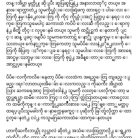
တန္းအိပ္တာ မွတ္လို႔ ဆိုျပီး ဆူပြဆူပြနဲ႕ အနားလာထုိင္ တယ္။ အ
နားေရာက္လာတဲ႕ သူမကိုယ္လံုးေလးဆြဲဖက္ ထားရင္း ပါးေလး ေ
တြကို နမ္းနို႕ေလးေတြ ကို ကိုင္ ကိုယ္လံုးအႏွံ ပြတ္သပ္ ေနရင္း လ
က္ေတြကသူမေပါင္ ႀကားထဲ ကပိပိ ေလးဆီ ကိုလည္း ေရာက္
နဲ႕ စိတ္ရွိ တိုင္း လုပ္ေနမိ တယ္။ သူမကို ထင္တိုင္ႀကဲ ေနတာကို ျင
င္း ဆန္ ျခင္းမျပဳပဲ သူမကကေတာင္က် ေနာ္ကို ျပန္ဖက္နမ္း ေနပါေ
သးတယ္။ က်ေနာ့္လက္ေတြကေတာ့ သူမပိပိေလးနဲ႕ႏို႕ေလးကို ေ
တြကို ဖိပြတ္ ႏႈိက္ေျခ ေနရင္း သူမပါးေလးေတြကို အားရေ
အာင္နမ္းႏႈတ္ခမ္းေလးေတြကို စုပ္နဲ႕ အခ်ိန္ေတာ္ေတာ္ႀကာ ေ
အာင္လုပ္ေနမိတယ္။
ပိပိေလကိုကလိေနေတာ့ ပိပိေလးထဲက အရည္ေတြ တျဖည္းျ
ဖည္းရႊဲလာတယ္။အိေခ်ာ ေလးကလည္း ကိုႀကီး အိပ္ယာထဲ
သြား ႀကရေအာင္ ကြာတဲ့။ဒါနဲ႕ သူမကို လႊတ္ေပးလိုက္ေတာ့ မ
တ္တပ္ထရပ္တာ ထမီေလးက ကြင္း လံုးကြ်တ္က်သြာတယ္။ေကာင္မေလး
က ထမီကိုကုန္း ေကာက္ဖို႕ႀကိဳးစားေပမဲ႕ ကြ်န္ေတာ္က မတ္တပ္
ထရပ္ျပီးသူမခါးကို ေနာက္ကေနဖက္ရင္း ပုဆိုးကို ခြ်တ္ခ်လိုက္တာ ေထာ
င္မတ္ေနတဲ႕ ငပဲ႕ ကသူမဂြႀကားထဲေထာက္ေနတယ္။
ဟာကိုႀကီးဘယ္လို လုပ္တာလဲ ဆိုတဲ႕ အသံေလးထြက္လာလို႕ ေရွ႕က
တဲတိုင္ကို ကိုင္ ထားျပီး ကုန္းေပးစမ္း ခါးကိုခြက္ထားလို႕ခိုင္းလိုက္တာ