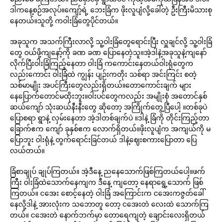
ဒါကနေ့စဉ်အလုပ်။ကျော့်ရဲ့ ဘေးခြံက ဖိုးလူပျံလို့ခေါ်တဲ့ ဦးကြီးမိသားစု
နေတယ်။သူတို့ ကဝါးခြံတွေပိုင်တယ်။
အခုသူက အသက်ကြီးလာလို့ သူ့ဝါးခြံတွေရောင်းပြီး လှူချင်လို့ သူ့ဝါးခြံ
တွေ ဝယ်ဖို့ကျနော့်ကို ခဏ ခဏ ပြောနေတဲ့သူ။အဲ့ဒါနဲ့အခုသူနဲ့ကျနော်
လိုက်ပြီးဝါးခြံကြည့်နေတာ ဝါးခြံ ကကောင်းနေတယ်ဝါးရုံတွေက
လည်းကောင်း ဝါးခြံထဲ ကျွန်း ပျဉ်းကတိုး သစ်ရာ အင်းကြင်း စတဲ့
သစ်မာမျိုး အပင်ကြီးတွေလည်းရှိတယ်။တောကောင်းချက် များ
နေပြောက်တောင်မထိုးဘူး။ဝါးပင်တွေကလည်း အမျိုးစုံ အတောင်နှစ်
ဆယ်ကျော် သုံးဆယ်နီးနီးတွေ ဆိုတော့ အကြိုက်တွေ့ပြီပေါ့ ။တစ်ခုပဲ
ပြောစရာ ရွာနဲ့ လှမ်းနေတာ အဲ့ဒါတစ်ချက်ပဲ ။ဒါနဲ့ ခြံကို တိုင်းကြည့်တာ
ခြောက်ဧက ကျော် ခုနှစ်ဧက လောက်ရှိတယ်။ဖိုးလူပျံက အကျယ်ကို မ
ပြောဘူး ဝါးရုံနဲ့ တွက်ရောင်းခြင်တယ် ဒါနဲ့ဈေးစကားပြောတာ ပြေ
လယ်တယ်။
ခြံစာချုပ် ချုပ်ကြတယ်။ အဲ့ဒီနေ့ ညနေသောက်ဖြစ်ကြတယ်ပေါ့။ဖက်
ကြီး ဝါးခြံထဲသောက်နေကျက ဒီနေ့ ကျတော့ နေရာရွေ့သောက် ဖြစ်
ကြတယ်။ ငအေး စောင့်နေတဲ့ ဝါးခြံ အကြောင်းက ငအေးကဇွတ်ခေါ်
နေလို့ဒါနဲ့ အားလုံးက သဘောတူ တော့ ငအေးတဲ လေးထဲ သောက်ကြ
တယ်။ ငအေးတဲ နောက်ဘက်မှာ တောရေကျတဲ့ ချောင်းလေးရှိတယ်