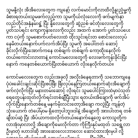
သူမနို့လုံး အိအိလေးတွေက ကျနော့် လက်မောင်းကိုလာထိလို့နူးညံ့မှု့ကို
ခံစားရတယ်။သူမဖက်လှည့်ကာ သူမကိုယ်လုံးလေးကို ဖက်မျက်နှာ
လည်တိုင်အနှံနမ်းရှုံ့ ပြီး နို့လေးတွေကို ဆွဲညစ် ဖင်တုံးလေးတွေကို
ပွတ်သပ်ရင်း ကျောကုန်းလေးကိုလည်း အထက် အောက် ပွတ်သပ်ပေး
ကာ ငပဲ့ကို သူမစောက်ပတ်လေးထဲ ထိုးသွင်းရင်းတ စောင်းလေးလုပ်
နေမိတယ်။နောက်ပက်လက်အိပ်ပြီး သူမကို အပေါ်တတ် ဆောင့်
ခိုင်းလိုက်ပြီးအောက်ကနေ တစ်ချက် တစ်ချက် ကော့ထိုးနေလိုက်
တယ်။ကောင်းလာတာနဲ့ ကောင်းမလေးတွေကို လေးဖက်ကုန်းခိုင်းပြီး
နောက် ကနေတစ်ယောက်ပြီးတစ်ယောက် လိုးနေလိုက်တယ်။
ကောင်မလေးတွေက လည်းအခုလို အလိုးခံနေရတာကို သဘောကျနေ
ပုံပဲ။ခေါင်းချင်းဆိုင်ပြီးစပ်ဖြီး ဖြီးလုပ်နေကြတယ်။နောက်ဆုံးအိချောကို
ဖက်လှဲလိုက်ပြီး မနားတမ်းဆောင့် လိုးရင်း သူမပေါင်ကြားထဲမှာပဲသုတ်
ရေတွေပန်းထုတ်လိုက်ရင်းတစ်ချီပြီးသွား ရတယ်။အိချောကို ဖက်အိပ်
လိုက်ပြီးနောက်တစ်နေ့ မနက်မိုးလင်းတော့အိချော ကလွဲပြီး ကျန်တဲ့
သုံးယောက် တဲပေါ်မှာမ ရှိတော့ပါဘူး။ဒါနဲ့ အိချောကို အားပါးတရ တစ်
ချီထပ်ဆွဲ ပြီး အိပ်ယာကထလိုက်တယ်။နောက်နေ့တွေ ကောသူတို့က
လာအုံးမှာလာလို့ အိချောကိုမေးလိုက်တာ ကိုကြီးနှင်မထုတ် သရွှေ့လာ
ဦးမှာတဲ့ ။ဟာဒါဆို အားဆေးလေးဘာလေး ဆောင်ထားအုံးမှပါ လို့
တွေးရင်း ကိုယ်ဘဝကို ကျေနပ်နေမိတယ်………ပြီးပါပြီ။