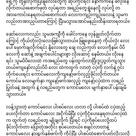
ရှေ့ကို တွန်းလိုက်ပြီးနို့လေးတွေကို ဆုပ်ကိုင်ရင်း နောက်ကနေ ဖိလိုးနေ
လိုက်တယ်။စောက်ဖုတ် လုပ်ရတာ အရည်တွေရွှဲနေလို့ လုပ်လို့ တ
အားကောင်းနေရတယ်။စောက်ပတ် လေးကကျဉ်းကျဉ်းလေးနဲ့ သူမက
လည်းတအားညှပ်တာကြောင့် ပြီးမသွားအောင်မနည်းထိန်းထားရတယ်။
ဆော်လေးကလည်း သူမအကျီကို ခေါင်းကနေ လှန်ချွတ်လိုက်တာ
ကြောင့် ကိုယ်တုံးလုံးလေးဖြစ်သွားတယ်။ ဖြူဖွေးနေတဲ့ ကိုယ်လုံး လေး
ပေါ် မှောက်ချလိုက်ရင်း နို့လေးတွေ ချေ လည်ကုတ် လေးကိုနမ်း ပိပိ
လေးကို ဆော်နဲ့ အချက်ပေါင်းများစွာ လိုးဆောင့် နေမိတယ်။ လိုးနေ
ရင်း သူမပိပိလေးထဲ ကအရည်တွေ ပန်းထွက်လာပြီးဒူးညွတ်ကျသွား
တယ်။ကျနော်လည်းပိပိ လေး ထဲကထွက် လာတဲ့ ငပဲ့ကို လက်နဲ့ ဂွင်း
တိုက်ပေးရင်း ကောင်မလေးကိုကျနော့်ဖက်လှည့်ခိုင်းလိုက်တယ်။
ကောင်မ လေးမျက်နှာ ကျနော့်ဖက်အလှည့် ကျနော့်ငပဲ့ထဲက လရည်
ပြွတ်ခနဲ့ အထွက် နဲ့ လရည်တွေက ကောင်မလေး မျက်နှာပေါ် ပန်းချမိ
သွားတယ်။
လန့်သွားတဲ့ ကောင်မလေး ပါးစပ်လေး ဟလာ လို့ ပါးစပ်ထဲ ငပဲ့ထည့်
ပေးလိုက်တာ ကောင်မလေး အငိုက်မိပြီး ငပဲ့ကိုငုံပေးနေရတယ်။ငပဲ့ထဲ
က ထွက်တဲ့ လရည်တွေ မျိုချလိုက် ပြီးရင် ငပဲ့ကိုစုပ်ပေးလို့ထပ်
ခိုင်းလိုက်တာ ပြောတဲ့အတိုင်း စုပ်ပေးတယ်။ စချင်လာတာနဲ့
ကောင်မလေး နားရွက်နှစ်ဖက်ကို ကိုင်ပြီး ပါးစပ်ထဲစောက်ပတ်လိုးသလို