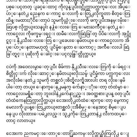
ပစ္ေပၚတတ္ ျခင္ေထာင္ ကိုလွန္ျပီးဝင္လိုက္တာပက္လက္ေလး အိပ္ေ
ပ်ာ္ေနတဲ႕ ညေနက ေကာင္မ ေလးကို ေတြ႕လိုက္ရတာ စိတ္ေတြ
ထိန္းမထားႏိုငိေတာ့ပဲ သူမကိုယ္လံုးေလးကို ဖက္ျပီးအနမ္းမိုးေ
ဆြပစ္ လိုက္တယ္။သနပ္ခါး န႔ံေလးေတြ ေမႊးႀကိဳင္ေနတဲ႕ ေ
ကာင္မေလး ကိုဖက္နမ္းရင္း ထမီေလးကိုဆြဲခြ်တ္ ပိပိေလးကို အုပ္ကို
င္ရင္း နို႕သီးေလးေတြ ေျခေပးေနမိတယ္။ ေကာင္မေလးက အိ
ပ္ေပ်ာ္ေနတာမဟုတ္ပဲ ျငိမ္ခံေနတာ ေႀကာင့္ အက်ီေလးပါ ဆြဲ
ခြ်တ္ရင္း ပုဆိုးကို ေခါင္းေပၚလွန္ခြ်တ္လိုက္တယ္။
ငပဲကို အဝေလးမွာေတ့ျပီး ဖိခ်ကာ နို႕သီးေလးေတြကို ေခ်ရင္း
စိတ္တိုင္းက် လိုးေဆာင့္ေနမိတယ္။လိုးသမွ် ျငိမ္ခံကာ ပက္လက္ေလး
အလိုးခံေနတဲ႕ သူမကို တစ္ညလံုးစိတ္ရွိလက္ရွိအားပါး တရ လိုးေနမိ
ပါေတာ့ တယ္။ ေနာက္ေန႕မနက္ က်ေနာ္ႏိုးေတာ့ တဲထဲမွာ ေ
ကာင္မေလးမရွိေတာ့ ဘူး။ဒါနဲ႕က်ေနာ္လည္း အဝတ္အစားျပန္ ဝတ္ျပီး
တဲထဲကေနထြက္လာလိုက္တယ္။ ငေအးတို႕တဲထဲေရာက္ေတာ့ မွေကာင္
မေလးကိုျပန္ေတြ႕တယ္။တစ္ညလံုးအီစိမ့္ ေနေအာင္ စိမ္ေျပ
နေျပ လိုးထားေပမဲ႕လည္း သူ႕ကိုေတြ႕တာနဲ႕ လီးကထပ္ေ
တာင္ လာတယ္။
ငေအးက ညကမင္းေတာ္ေတာ္ပြဲႀကမ္းလိုက္တယ္ဆိုကြလို႕ ေျ