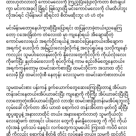
ထားဟုတ်လားလို့ ကောင်မလေးကို ကြည့်ပြီးပြောလိုက်တာ စိတ်ချပါ
ကွာ မင်းကအခုငါ့ ခြံရှင် ဖြစ်သွားပြီ မင်းကောင်မလေးကို ငါမထိပါဘူး
လိုအပ်ရင် ငါ့မိန်းမပါ ဆိုရင်လဲ စိတ်မဆိုးဘူး ဟဲ ဟဲ တဲ့။
မင်းမိန်းမတော့နေပါကွာဆိုပြီးပြောရင်း ထပြန်လာခဲ့တယ်။ညနေကြ
တော့ ငအေးခြံထဲက တဲလေးထဲ မှာ ကျနော်ရယ် အိချောဆိုတဲ့
ကောင်မလေးရယ် အရက်ဝိုင်းရယ်နဲ့ အဆင်ပြေနေတယ်။အိချောက
အရက်ငှဲ့ ပေးလိုက် အမြည်းလေးခွံလိုက်နဲ့ အလုပ်ရှုပ်နေ သလိုကျနော်
ကလည်း သူမပါးလေးနမ်းလိုက် နို့လေးတွေကိုင်လိုက် ကိုယ်လုံးလေး
ကိုဖက်ပြီး နှုတ်ခမ်းလေးကို စုပ်လိုက်နဲ့ ကာမ စည်းဇိမ်တွေ့နေတယ်။
အရက်ကုန်တော့မှ ထမင်းဆက်စားပြီး ထမင်းဝိုင်းက အသာထ တိုင်
လေးမှီ ပြီး ထမင်းလုံးစီ နေတုန်း လေးသူမက ထမင်းဆက်စားတယ်။
သူမထမင်းစား ပန်းကန် ခွက်ယောက်တွေဆေးကြောပြီးတာနဲ့ အိပ်ယာ
တန်းခင်းနေတယ်။အိပ်ယာခင်းပြီး ကျနော့ကို ကိုကြီး အိပ်ယာခင်းပြီးပြီ
လာတော့တဲ့။အိပ်ယာခင်းပြီးလဲ လာအုံး ထမင်းစာပြီးတန်းမအိပ်ရဘူးလို့
လှမ်းခေါ် လိုက်တာ အိပ် ယာထဲ ရောက်လဲ တန်းအိပ်တာ မှတ်လို့ ဆိုပြီး
ဆူပွဆူပွနဲ့ အနားလာထိုင် တယ်။ အနားရောက်လာတဲ့ သူမကိုယ်လုံး
လေးဆွဲဖက် ထားရင်း ပါးလေး တွေကို နမ်းနို့လေးတွေ ကို ကိုင် ကိုယ်
လုံးအနှံ ပွတ်သပ် နေရင်း လက်တွေကသူမပေါင် ကြားထဲ ကပိပိ လေး
ဆီ ကိုလည်း ရောက်နဲ့ စိတ်ရှိ တိုင်း လုပ်နေမိ တယ်။ သူမကို ထင်တိုင်