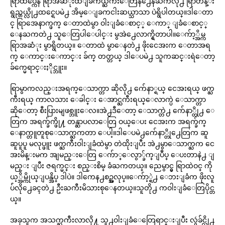
ရြာထိပ္ကေန ရြာအဆံုးထိျခံက်ယ္ႀကီးေတြနဲ႕ေနႀကလို႕ ရြာတန္း
ရွည္တယ္လို႕ထင္ရေပမဲ႕ အိမ္ေျခကငါးဆယ္သာသာ ပဲရွိပါတယ္။ဒါေတာ
င္ ရြာအေနာက္ဖက္ ေတာထဲမွာ ဝါးျခံေစာင့္ ေကာ္ ျခံေစာင့္
ေနႀကတဲ႕ သူေတြပါေပါင္း မွအဲ႕ေလာက္ရွိတာပါ။ေက်ာ့္အိမ္က
ရြာအဆံုး မွာရွိတယ္။ ေတာထဲ မွာေနတဲ႕ ဖိုးငေအးက ေတာအရ
က္ ေကာင္းေကာင္း ခ်က္ တတ္တယ္ ဒါေပမဲ႕ သူကဆင္းရဲေတာ့
ခ်က္မေရာင္းႏိုင္ဘူး။
ရြာမွာကလည္းအရက္ေသာက္တာ ဆိုလို႕ က်ေနာ္ရယ္ ငေအးရယ္ ဖက္ႀ
ကီးရယ္ ကာလသား ေခါင္း ေအာင္ႀကီးရယ္ေလာက္ပဲ ေသာက္တာ
ဆိုေတာ့ စီးပြားမျဖစ္ဘူးေလ။အဲ႕ဒီေတာ့ ေသာက္တဲ႕ က်ေနာ္တို႕ ေ
တြက အရက္ခ်က္ဖို႔ တန္ဆာပလာေတြ ဝယ္ေပး ငေအးက အရက္ခ်က္
ေနာက္တူတူစုေသာက္ႀကတာ ေပါ့။ဒါေပမဲ႕က်ေနာ္တို႕ေတြက ဆူ
ဆူပူပူ မလုပ္ဖူး ဖက္ႀကီးဝါးျခံထဲမွာ တဲထိုးျပီး အဲ႕မွာေသာက္ႀက ငေ
အးမိန္းမက အျမည္းေတြ ေက်ာ္ေလွာ္ခ်က္ျပဳပ္ ေပးတာနဲ႕ ျ
မည္း ျပီး ဇရက္မင္း စည္းစိမ္ ခံႀကတယ္။ ညေမွာင္မွ ရြာထဲဝင္ ကို
ယ့္အိမ္ကိုယ္ျပန္အိပ္ ဒါပဲ။ ဒါကေန႕စဥ္အလုပ္။ေက်ာ့္ရဲ႕ ေဘးျခံက ဖိုးလူ
ပ်ံလို႕ေခၚတဲ႕ ဦးႀကီးမိသားစုေနတယ္။သူတို႕ ကဝါးျခံေတြပိုင္တ
ယ္။
အခုသူက အသက္ႀကီးလာလို႔ သူ႕ဝါးျခံေတြေရာင္းျပီး လွဴခ်င္လို႕