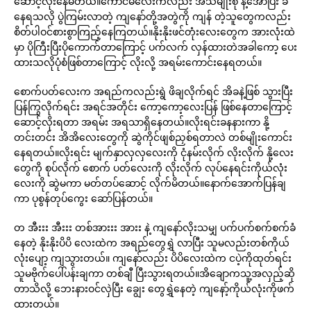
ဆောင့်လိုးနေမိတယ်။ကောင်မလေးကလည်း အသံမျိုးစုံ နဲ့အော်ပြီး ခံ
နေရသလို ပွဲကြမ်းလာတဲ့ ကျနော်တို့အတွဲကို ကျန် တဲ့သူတွေကလည်း
စိတ်ပါဝင်စားစွာကြည့်နေကြတယ်။နိုးနိုးဖင်တုံးလေးတွေက အားလုံးထဲ
မှာ ပိုကြီးပြီးပိုကောက်တာကြောင့် ပက်လက် လှန်ထားတဲအခါကော့ ပေး
ထားသလိုပုံစံဖြစ်တာကြောင့် လိုးလို့ အရမ်းကောင်းနေရတယ်။
စောက်ပတ်လေးက အရည်ကလည်းရွဲ ဖိချလိုက်ရင် အိခနဲ့ဖြစ် သွားပြီး
ပြန်ကြွလိုက်ရင်း အရင်အတိုင်း ကော့ကော့လေးပြန် ဖြစ်နေတာကြောင့်
ဆောင့်လိုးရတာ အရမ်း အရသာရှိနေတယ်။လိုးရင်းခနနားကာ နို့
တင်းတင်း အိအိလေးတွေကို ဆွဲကိုင်ဖျစ်ညှစ်ရတာလဲ တစ်မျိုးကောင်း
နေရတယ်။လိုးရင်း မျက်နှာလှလှလေးကို ငုံနမ်းလိုက် လိုးလိုက် နို့လေး
တွေကို စုပ်လိုက် စောက် ပတ်လေးကို လိုးလိုက် လုပ်နေရင်းကိုယ်လုံး
လေးကို ဆွဲမကာ မတ်တပ်ဆောင့် လိုက်မိတယ်။နောက်အောက်ပြန်ချ
ကာ ပုစွန်တုပ်ကွေး ဆော်ပြန်တယ်။
တ အီးးး အီးးး တစ်အားးး အားး နဲ့ ကျနော်လိုးသမျှ ပက်ပက်စက်စက်ခံ
နေတဲ့ နိုးနိုးပိပိ လေးထဲက အရည်တွေရွှဲ လာပြီး သူမလည်းတစ်ကိုယ်
လုံးပျော့ ကျသွားတယ်။ ကျနော်လည်း ပိပိလေးထဲက ငပဲ့ကိုထုတ်ရင်း
သူမဗိုက်ပေါ်ပန်းချကာ တစ်ချီ ပြီးသွားရတယ်။အိချောကသူ့အလှည့်ဆို
တာသိလို့ ဘေးနားဝင်လှဲပြီး ချွေး တွေရွှဲနေတဲ့ ကျနော့်ကိုယ်လုံးကိုဖက်
ထားတယ်။