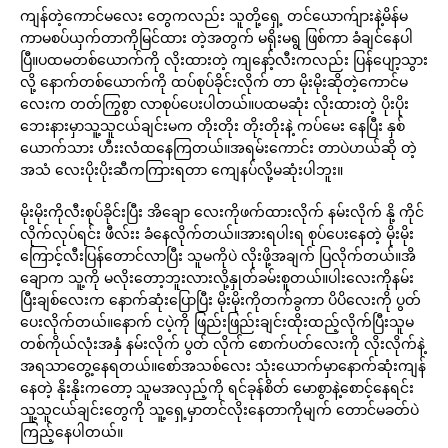
ကျန်တဲ့ကောင်မလေး တွေကလည်း သူတို့ရှေ့ တင်ယောက်ျားနဲ့မိန်မ
ကာမစပ်ယှက်တာကိုမြင်ထား တဲ့အတွက် မရိုးမရွ ဖြစ်ကာ ခံချင်နေပါ
ပြီ။ပထမတစ်ယောက်ကို လိုးထားတဲ့ ကျနော့်လီးကလည်း ပြန်ပျော့သွား
လို့ နောက်တစ်ယောက်ကို ထပ်စုပ်ခိုင်းလိုက် တာ မိုးမိုးဆိုတဲ့ကောင်မ
လေးက တတ်ကြွစွာ လာစုပ်ပေးပါတယ်။ပထမဆုံး လိုးထားတဲ့ ပိုးပိုး
ဘေးနားမှာသူ့သူငယ်ချင်းမက တိုးတိုး တိုးတိုးနဲ့ ကပ်မေး နေပြီး နှစ်
ယောက်သား ဟီးးလံထနေကြတယ်။အရမ်းကောင်း တာပဲဟယ်ဆို တဲ့
အသံ လေးပိုးပိုးဆီကကြားရတာ ကျေနပ်လို့မဆုံးပါဘူး။
မိုးမိုးကိုလီးစုပ်ခိုင်းပြီး အိချော လေးကိုဖက်ထားလိုက် နမ်းလိုက် နို့ ကိုင်
လိုက်လုပ်ရင်း ဖီလ်းး ခံနေလိုက်တယ်။အားရပါးရ စုပ်ပေးနေတဲ့ မိုးမိုး
ကြောင့်လီးပြန်တောင်လာပြီး သူမကိုပဲ လိုးဖို့အချက် ပြလိုက်တယ်။အိ
ချောက သူ့ကို မလိုးတော့ဘူးလားလို့နှုတ်ခမ်းစူတယ်။ပါးလေးကိုနမ်း
ပြီးချစ်လေးက နောက်ဆုံးပြောပြီး မိုးမိုးကိုတက်ခွကာ ပိပိလေးကို ပွတ်
ပေးလိုက်တယ်။နောက် ငပဲ့ကို ဖြည်းဖြည်းချင်းထိုးထည့်လိုက်ပြီးသူမ
တစ်ကိုယ်လုံးအနှံ နမ်းလိုက် ပွတ် လိုက် စောက်ပတ်လေးကို လိုးလိုက်နဲ့
အရသာတွေ့နေရတယ်။စော်အသစ်လေး သုံးယောက်မှာနောက်ဆုံးကျန်
နေတဲ့ နိုးနိုးကတော့ သူမအလှည့်ကို ရင်ခုန်စိတ် မောစွာနဲ့စောင့်နေရင်း
သူ့သူငယ်ချင်းတွေကို သူ့ရှေ့မှာတင်လိုးနေတာကိုမျက် တောင်မခတ်ပဲ
ကြည့်နေပါတယ်။