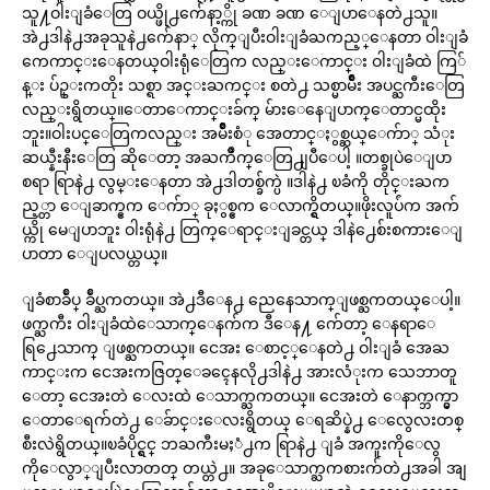
သူ႔ဝါးျခံေတြ ဝယ္ဖို႕က်ေနာ့္ကို ခဏ ခဏ ေျပာေနတဲ႕သူ။
အဲ႕ဒါနဲ႕အခုသူနဲ႕က်ေနာ္ လိုက္ျပီးဝါးျခံႀကည့္ေနတာ ဝါးျခံ
ကေကာင္းေနတယ္ဝါးရုံေတြက လည္းေကာင္း ဝါးျခံထဲ ကြ်
န္း ပ်ဥ္းကတိုး သစ္ရာ အင္းႀကင္း စတဲ႕ သစ္မာမ်ဳိး အပင္ႀကီးေတြ
လည္းရွိတယ္။ေတာေကာင္းခ်က္ မ်ားေနေျပာက္ေတာင္မထိုး
ဘူး။ဝါးပင္ေတြကလည္း အမ်ဳိးစံု အေတာင္ႏွစ္ဆယ္ေက်ာ္ သံုး
ဆယ္နီးနီးေတြ ဆိုေတာ့ အႀကိဳက္ေတြ႕ျပီေပါ့ ။တစ္ခုပဲေျပာ
စရာ ရြာနဲ႕ လွမ္းေနတာ အဲ႕ဒါတစ္ခ်က္ပဲ ။ဒါနဲ႕ ၿခံကို တိုင္းႀက
ည့္တာ ေျခာက္ဧက ေက်ာ္ ခုႏွစ္ဧက ေလာက္ရွိတယ္။ဖိုးလူပ်ံက အက်
ယ္ကို မေျပာဘူး ဝါးရုံနဲ႕ တြက္ေရာင္းျခင္တယ္ ဒါနဲ႕ေစ်းစကားေျ
ပာတာ ေျပလယ္တယ္။
ျခံစာခ်ဳပ္ ခ်ဳပ္ႀကတယ္။ အဲ႕ဒီေန႕ ညေနေသာက္ျဖစ္ႀကတယ္ေပါ့။
ဖက္ႀကီး ဝါးျခံထဲေသာက္ေနက်က ဒီေန႔ က်ေတာ့ ေနရာေ
ရြ႕ေသာက္ ျဖစ္ႀကတယ္။ ငေအး ေစာင့္ေနတဲ႕ ဝါးျခံ အေႀ
ကာင္းက ငေအးကဇြတ္ေခၚေနလို႕ဒါနဲ႕ အားလံုးက သေဘာတူ
ေတာ့ ငေအးတဲ ေလးထဲ ေသာက္ႀကတယ္။ ငေအးတဲ ေနာက္ဘက္မွာ
ေတာေရက်တဲ႕ ေခ်ာင္းေလးရွိတယ္ ေရဆိပ္နဲ႕ ေလွေလးတစ္
စီးလဲရွိတယ္။ၿခံပိုင္ရွင္ ဘႀကီးမႈံ႕က ရြာနဲ႕ ျခံ အကူးကိုေလွ
ကိုေလွာ္ျပီးလာတတ္ တယ္တဲ႕။ အခုေသာက္ႀကစားက်တဲ႕အခါ အျ