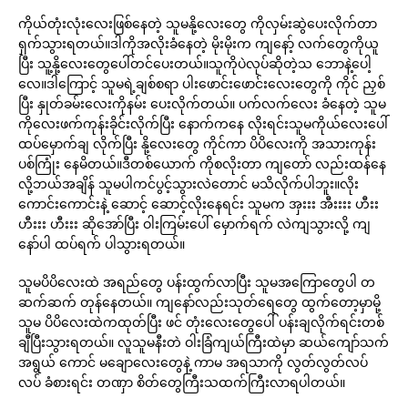
ကိုယ်တုံးလုံးလေးဖြစ်နေတဲ့ သူမနို့လေးတွေ ကိုလှမ်းဆွဲပေးလိုက်တာ
ရှက်သွားရတယ်။ဒါကိုအလိုးခံနေတဲ့ မိုးမိုးက ကျနော့် လက်တွေကိုယူ
ပြီး သူ့နို့လေးတွေပေါ်တင်ပေးတယ်။သူကိုပဲလုပ်ဆိုတဲ့သ ဘောနဲ့ပေါ့
လေ။ဒါကြောင့် သူမရဲ့ချစ်စရာ ပါးဖောင်းဖောင်းလေးတွေကို ကိုင် ညှစ်
ပြီး နှုတ်ခမ်းလေးကိုနမ်း ပေးလိုက်တယ်။ ပက်လက်လေး ခံနေတဲ့ သူမ
ကိုလေးဖက်ကုန်းခိုင်းလိုက်ပြီး နောက်ကနေ လိုးရင်းသူမကိုယ်လေးပေါ်
ထပ်မှောက်ချ လိုက်ပြီး နို့လေးတွေ ကိုင်ကာ ပိပိလေးကို အသားကုန်း
ပစ်ကြုံး နေမိတယ်။ဒီတစ်ယောက် ကိုစလိုးတာ ကျတော် လည်းထန်နေ
လို့ဘယ်အချိန် သူမပါကင်ပွင့်သွားလဲတောင် မသိလိုက်ပါဘူး။လိုး
ကောင်းကောင်းနဲ့ ဆောင့် ဆောင့်လိုးနေရင်း သူမက အှးးး အီးးးး ဟီးး
ဟီးးး ဟီးးး ဆိုအော်ပြီး ဝါးကြမ်းပေါ် မှောက်ရက် လဲကျသွားလို့ ကျ
နော်ပါ ထပ်ရက် ပါသွားရတယ်။
သူမပိပိလေးထဲ အရည်တွေ ပန်းထွက်လာပြီး သူမအကြောတွေပါ တ
ဆက်ဆက် တုန်နေတယ်။ ကျနော်လည်းသုတ်ရေတွေ ထွက်တော့မှာမို့
သူမ ပိပိလေးထဲကထုတ်ပြီး ဖင် တုံးလေးတွေပေါ် ပန်းချလိုက်ရင်းတစ်
ချီပြီးသွားရတယ်။ လူသူမနီးတဲ ဝါးခြံကျယ်ကြီးထဲမှာ ဆယ်ကျော်သက်
အရွယ် ကောင် မချောလေးတွေနဲ့ ကာမ အရသာကို လွတ်လွတ်လပ်
လပ် ခံစားရင်း တဏှာ စိတ်တွေကြီးသထက်ကြီးလာရပါတယ်။