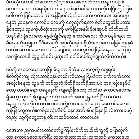
ပိတ်လိုက်တာနဲ တဲလေးကလုံသွားတယ်။ရေငတ်လာတာနဲ့ ကွပ်ပြစ်
ဘေးက သောက်ရေအိုးထဲက ရေတစ်ခွက်ခပ်သောက်လိုက်ပြီး ကွပ်ပြစ်
ပေါ်တတ် ခြင်ထောင် ကိုလှန်ပြီးဝင်လိုက်တာပက်လက်လေး အိပ်ပျော်
နေတဲ့ ညနေက ကောင်မ လေးကို တွေ့လိုက်ရတာ စိတ်တွေထိန်းမထား
နိုငိတော့ပဲ သူမကိုယ်လုံးလေးကို ဖက်ပြီးအနမ်းမိုးဆွေပစ် လိုက်တယ်။
သနပ်ခါး နံ့လေးတွေ မွှေးကြိုင်နေတဲ့ ကောင်မလေး ကိုဖက်နမ်းရင်း ထ
မီလေးကိုဆွဲချွတ် ပိပိလေးကို အုပ်ကိုင်ရင်း နို့သီးလေးတွေ ခြေပေးနေမိ
တယ်။ ကောင်မလေးက အိပ်ပျော်နေတာမဟုတ်ပဲ ငြိမ်ခံနေတာ ကြောင့်
အကျီလေးပါ ဆွဲချွတ်ရင်း ပုဆိုးကို ခေါင်းပေါ်လှန်ချွတ်လိုက်တယ်။
ငပဲကို အဝလေးမှာတေ့ပြီး ဖိချကာ နို့သီးလေးတွေကို ချေရင်း
စိတ်တိုင်းကျ လိုးဆောင့်နေမိတယ်။လိုးသမျှ ငြိမ်ခံကာ ပက်လက်လေး
အလိုးခံနေတဲ့ သူမကို တစ်ညလုံးစိတ်ရှိလက်ရှိအားပါး တရ လိုးနေမိပါ
တော့ တယ်။ နောက်နေ့မနက် ကျနော်နိုးတော့ တဲထဲမှာ ကောင်မလေးမ
ရှိတော့ ဘူး။ဒါနဲ့ကျနော်လည်း အဝတ်အစားပြန် ဝတ်ပြီး တဲထဲက
နေထွက်လာလိုက်တယ်။ ငအေးတို့တဲထဲရောက်တော့ မှကောင်မလေး
ကိုပြန်တွေ့တယ်။တစ်ညလုံးအီစိမ့် နေအောင် စိမ်ပြေနပြေ လိုးထားပေမဲ့
လည်း သူ့ကိုတွေ့တာနဲ့ လီးကထပ်တောင် လာတယ်။
ငအေးက ညကမင်းတော်တော်ပွဲကြမ်းလိုက်တယ်ဆိုကွလို့ ပြောလိုက်
တာ ကောင်မလေးရှက်ပြီး ထထွက်သွားတယ်။ညကတင် မကဘူးဟေ့