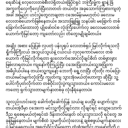
ရေဆိပ်နဲ့ လှေလေးတစ်စီးလဲရှိတယ်။ခြံပိုင်ရှင် ဘကြီးမှုံ့က ရွာနဲ့ ခြံ
အကူးကိုလှေကိုလှော်ပြီးလာတတ် တယ်တဲ့။ အခုသောက်ကြစားကျတဲ့
အခါ အမြည်း ဟင်းပွဲတွေလာချတာ ငအေးမိန်းမမဟုတ်ပဲ ခလေးမ
လေးတစ်ယောက်ဖြစ်နေတယ်။ အသားဖြူဖြူ သနပ်ခါး မခြောက် တစ်
ခြောက်လိမ်းထားတဲ့ ပျိုဖော်ဝင်စ လုံးကြီးပေါက်လှ ခလေးမလေးတစ်
ယောက်ကိုမြင်တော့ ကျတော်လည်း တံတွေးမျိုချမိတယ်။
အချိုး အစား ပြေပြစ် လှပတဲ့ ပန်းပုရုပ် လေးတစ်ရုပ် မြင်လိုက်ရသလို
ရှိုက်ဖိုကြီးငယ် အသွယ်သွယ်နဲ့ ငယ်ငယ် လှလှကောင်မလေး တစ်
ယောက် ကိုမြင်လိုက်ရတာ ရူးလောက်အောင်လိုချင်စိတ် တစ်ဖွားဖွား
ဖြစ်လာရတယ်။ ကျနော်ကိုကြည့်ပြီး ငအေးပြုံးတယ်။သူ့အပြုံးက
အဓိပ္ပါယ်ပါနေ တယ်။သူ့ကျနော့် ဘေးကို ရွေ့လာပြီး တိုးတိုး ကပ်ပြော
တယ်။မင်းမျက်လုံးကြီး ကျွတ်ကျ သွားအုံးမယ်တဲ့။ဟာကွာ ဆိုပြီး သူ့
ပေါင်ကိုပုတ်လိုက်တာ တစ်ဝိုင်းလုံးပွဲကျသွားတယ်။ ကောင်းမလေး
ကတော့ ရှက်သွားတာမျက်နှာတစ်ခု လုံးနီရဲနေတာပဲ။
သူလည်းဟင်းတွေ ခေါက်တုံ့ခေါက်ပြန် သယ်ချ ပေးပြီး ပျောက်သွား
တယ်။အဲ့ဒီမှာ ငအေးက မင်းသူ့ကိုလိုချင်လား လိုချင်ရင် လျော့သောက်
ဒီည ရစေရမယ်တဲ့။ရင်ထဲ ဒိန်းတလိမ်းနတ် ဝင်ပူးသွားသလို ရင်တွေ အ
ခုန်မြန်နေတယ်။ မျက်စိထဲ သူမကိုယ်လုံးလေးနဲ့ ချစ်စဖွယ်မျက်နှာလေး
ပဲ မြင်နေရတယ်။ အရက်ဝိုင်းသိမ်းတော့ ထုံးစံအတိုင်း ကျနော်တို့ကို င