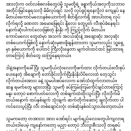
အားလုံးက ဝတ်လစ်စလစ်တွေပဲမို့ သူမတို့ရဲ့ ခန္ဓာကိုယ်အလှကိုသဘာဝ
အတိုင်းမြင်နေရသလို မိမိလုပ်ချင် သလို လုပ်ခွင့်ရနေလို့လဲ ကျေနပ် နေ
မိတယ်။ကောင်မလေးနှစ်ယောက်ကို စိတ်ရှိလက်ရှိ အားပါးတရ လုပ်
လိုက်ရလို့ ခဏတာ အမောဖြေရင်း နို့လေး တွေပွတ် လီးစုပ်ခံနေရင်း
နောက်ဆုံးပါကင်လေးဖြစ်တဲ့ နိုးနိုး ကို ကြည့်လိုက် မိတယ်။
ကောင်မလေး တွေထဲမှာ အသက် အငယ်ဆုံးနဲ့ အချောဆုံး အလှဆုံး
တစ်ယောက်ဖြစ်လို့ နောက်ဆုံးမှစားဖို့ချန်ထားတာ သူမကလည်း သူ့ရှေ့
မှာ နှစ်ယောက်ကို ပေါ်တင် ကြီးလိုးနေတာ မျက်ဝါးထင်ထင် မြင်ထားရ
တာကြောင့် စိတ်တွေ ထကြွနေရတယ်။
ဒါနဲ့အနားကိုခေါ်ပြီး သူမကိုယ်လုံးလေးကိုဖက်ထား လိုက်တယ်။လီးစုပ်
ပေးနေတဲ့ အိချောကို တော်ခိုင်းလိုက်ပြီးနိုးနိုးပိပိလေးထဲ တေ့သွင်း
လိုက်တယ်။အားးး ခနဲ့ သူမပါးစပ်လေးက အော်သံထွက်လာတယ်။
ဆန္ဒ ရမက်တွေ များလာပြီး သူမကို ခပ်ကြမ်းကြမ်းကိုင်ချင်တာကြောင့်
မနူး တော့ပဲ စောက်ပတ်လေးကို တစ်ချက်ထဲထိုးသွင်းပြီး လိုးလိုက်မိ
တယ်။နောက် ထပ်နှစ်ချက် သုံးချက် ဆက်တိုက်ဆောင့် ချလိုက်တာ ပါ
ကင်လေးပွင့်ပြီး လီး တစ်ချောင်းလုံး တစ်ဆုံးနစ်ဝင်သွားပါတော့တယ်။
သူမကတော့ တအားးးး အားး အော်ရင်း မျက်ရည်လေးတွေပါကျလာရ
တယ်။ဒါပေမဲ့ ကျနော်ကတော့ မညှာ တော့ပဲ ဘီးလူးစီးသလို တရစပ်