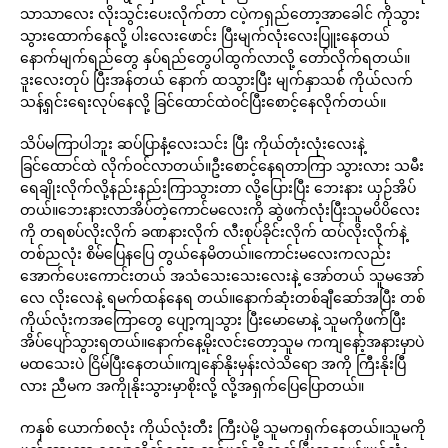
သာသာလေး လိုးသွင်းပေးလိုက်တာ ငပဲ့ကရှည်တော့အာခေါင် ကိုသွား
သွားထောက်နေလို့ ပါးလေးဖောင်း ပြီးမျက်လုံးလေးပြူးနေတယ်
နောက်မျက်ရည်တွေ နှပ်ရည်တွေပါထွက်လာလို့ တော်လိုက်ရတယ်။
ဒူးလေးတုပ် ပြီးအန်တယ် နောက် ထသွားပြီး မျက်နှာသစ် ကိုယ်လက်
သန့်ရှင်းရေးလုပ်နေလို့ ခြင်ထောင်ထဲဝင်ပြီးစောင့်နေလိုက်တယ်။
သိပ်မကြာပါဘူး ဆပ်ပြာနံ့လေးသင်း ပြီး ကိုယ်တုံးလုံးလေးနဲ့
ခြင်ထောင်ထဲ လိုက်ဝင်လာတယ်။ဦးစောင့်နေရတာကြာ သွားလား သမီး
ရေချိုးလိုက်လို့နည်းနည်းကြာသွားတာ လို့ပြေားပြီး ဘေးနား ယှဉ်အိပ်
တယ်။ဘေးနားလာအိပ်တဲ့ကောင်မလေးကို ဆွဲဖက်လုံးပြီးသူမပိပိလေး
ကို တရစပ်လိုးလိုက် ခဏနားလိုက် လီးစုပ်ခိုင်းလိုက် ထပ်လိုးလိုက်နဲ့
တစ်ညလုံး စိမ်ပြေနပြေ တွယ်နေမိတယ်။ကောင်းမလေးကလည်း
အောက်ပေးကောင်းတယ် အသံသေးသေးလေးနဲ့ အော်တယ် သူမအော်
လေ လိုးလေနဲ့ ရမက်ထန်နေရ တယ်။နောက်ဆုံးတစ်ချီဆော်အပြီး တစ်
ကိုယ်လုံးကအကြောတွေ ပျော့ကျသွား ပြီးမောမောနဲ့ သူမကိုဖက်ပြီး
အိပ်ပျော်သွားရတယ်။နောက်နေ့မိုးလင်းတော့သူမ ကကျနော့်အနားမှာပဲ
မထသေးပဲ ငြိမ်ပြီးနေတယ်။ကျနော်နိုးမှန်းလဲသိရော အကို ကြီးနိုးပြီ
လား ညီမက အကိုုနိုးသွားမှာစိုးလို့ လို့အရှက်ပြေပြောတယ်။
ကနှစ် ယောက်စလုံး ကိုယ်လုံးတီး ကြီးပဲမို့ သူမကရှက်နေတယ်။သူမကို