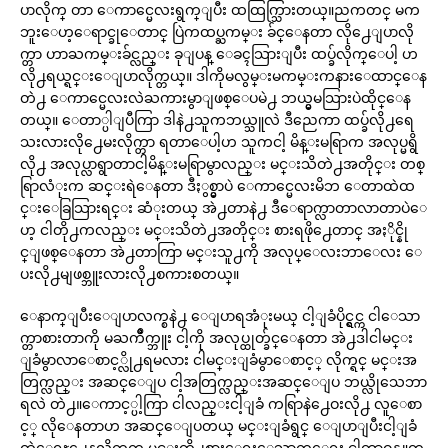
ပာလိုက္ တာ ေကာင္မေလးရွက္ျပီး ထထြက္သြားတယ္။ညကတင္ မက
ဘူးေဟ့ေရာင္ခုေတာင္ ပြဲကထပ္ႀကမ္း ခ်င္ေနတာ လို႕ေျပာလို
က္တာ ဟာႀကမ္းခ်င္လည္း ခုျပန္ ေခၚသြားျပီး ထပ္ခ်လိုက္ေပါ့ ဟ
လို႕ရယ္ရင္းေျပာလိုက္တယ္။ ဒါကိုမလွမ္းမကမ္းကနားေထာင္ေန
တဲ႕ ေကာင္မေလးလဲႀကားမွာျဖစ္ေပမဲ႕ ဘယ္မွမသြားပဲထိုင္ေန
တယ္။ ေတာ္ပါျပီကြာ ဒါနဲ႕သူကဘယ္သူလဲ ဒီညေကာ ထပ္ခ်လို႕ရေ
သးလားလို႕ေမးလိုက္တာ ရတာေပါ့ဟ သူကငါ့ မိန္းမရြာက အလုပ္မရွိ
လို႕ အလုပ္လာရွာတာငါ့မိန္းမရြာမွာလည္း မင္းသိတဲ႕အတိုင္း တစ္
ရြာလံုးက ဆင္းရဲေနတာ ဒီႏွစ္မွာပဲ ေကာင္မေလးမိဘ ေတာထဲထ
င္းေခြသြားရင္း ဆံုးတယ္ အဲ႕တာနဲ႕ ဒီေရာက္လာတာလာတာပဲေ
ဟ့ ငါတို႕ကလည္း မင္းသိတဲ႕အတိုင္း စားရဖို႕ေတာင္ အႏိုင္နို
င္ျဖစ္ေနတာ အဲ႕တာကြာ မင္းသူ႕ကို အလုပ္ေလးဘာေလး ေ
ပးလို႕မျဖစ္ဘူးလားလို႕စကားစတယ္။
ေနာက္ျပီးေျပာလက္စနဲ႕ ေျပာရအံုးမယ္ ငါ့ျခံပိုင္ရွင္က ငါေသာ
က္တာစားတာကို မႀကိဳက္ဘူး ငါ့ကို အလုပ္ထုတ္ခ်င္ေနတာ အဲ႕ဒါငါမင္း
ျခံမွာလာေစာင့္လို႕ရမလား ငါမင္းျခံမွာေစာင့္ လိုက္ရင္ မင္းအ
တြက္လည္း အဆင္ေျပ ငါ့အတြက္လည္းအဆင္ေျပ ဘယ္လိုသေဘာ
ရလဲ တဲ႕။ေကာင့္ပါ့ကြာ ငါလည္းငါ့ျခံ ကရြာနဲ႕ေဝးလို႕ လူေစာ
င့္ လိုေနတာဟ အဆင္ေျပတယ္ မင္းျခံရွင္ ေျပာျပီးငါ့ျခံ
ထဲေရႊ႕ေနလိုက္ႀက မင္းတို႕စားေရးေသာက္ေရး ငါတာဝန္ယူတ