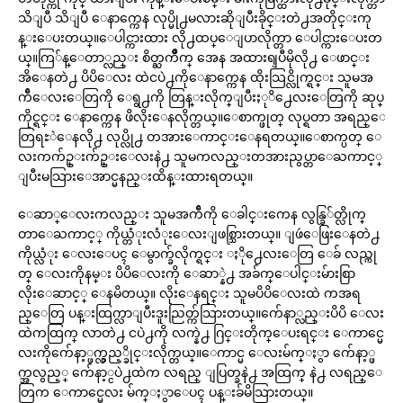
သိျပီ သိျပီ ေနာက္ကေန လုပ္မို႕မလားဆိုျပီးခိုင္းတဲ႕အတိုင္းကု
န္းေပးတယ္။ေပါင္ကားထား လို႕ထပ္ေျပာလိုက္တာ ေပါင္ကားေပးတ
ယ္။ကြ်န္ေတာ္လည္း စိတ္ႀကိဳက္ အေန အထားရျပီမိုလို႕ ေဖာင္း
အိေနတဲ႕ ပိပိေလး ထဲငပဲ႕ကိုေနာက္ကေန ထိုးသြင္လိုက္ရင္း သူမအ
က်ီေလးေတြကို ေရွ႕ကို တြန္းလိုက္ျပီးႏုိ႕ေလးေတြကို ဆုပ္
ကိုင္ရင္း ေနာက္ကေန ဖိလိုးေနလိုက္တယ္။ေစာက္ဖုတ္ လုပ္ရတာ အရည္ေ
တြရႊဲေနလို႕ လုပ္လို႕ တအားေကာင္းေနရတယ္။ေစာက္ပတ္ ေ
လးကက်ဥ္းက်ဥ္းေလးနဲ႕ သူမကလည္းတအားညွပ္တာေႀကာင့္
ျပီးမသြားေအာင္မနည္းထိန္းထားရတယ္။
ေဆာ္ေလးကလည္း သူမအက်ီကို ေခါင္းကေန လွန္ခြ်တ္လိုက္
တာေႀကာင့္ ကိုယ္တံုးလံုးေလးျဖစ္သြားတယ္။ ျဖဴေဖြးေနတဲ႕
ကိုယ္လံုး ေလးေပၚ ေမွာက္ခ်လိုက္ရင္း ႏို႕ေလးေတြ ေခ် လည္ကု
တ္ ေလးကိုနမ္း ပိပိေလးကို ေဆာ္နဲ႕ အခ်က္ေပါင္းမ်ားစြာ
လိုးေဆာင့္ ေနမိတယ္။ လိုးေနရင္း သူမပိပိေလးထဲ ကအရ
ည္ေတြ ပန္းထြက္လာျပီးဒူးညြတ္က်သြားတယ္။က်ေနာ္လည္းပိပိ ေလး
ထဲကထြက္ လာတဲ႕ ငပဲ႕ကို လက္နဲ႕ ဂြင္းတိုက္ေပးရင္း ေကာင္မေ
လးကိုက်ေနာ့္ဖက္လွည့္ခိုင္းလိုက္တယ္။ေကာင္မ ေလးမ်က္ႏွာ က်ေနာ့္ဖ
က္အလွည့္ က်ေနာ့္ငပဲ႕ထဲက လရည္ ျပြတ္ခနဲ႕ အထြက္ နဲ႕ လရည္ေ
တြက ေကာင္မေလး မ်က္ႏွာေပၚ ပန္းခ်မိသြားတယ္။