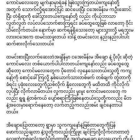
ကောင်မလေးတွေ မျက်နှာမှာရဲခနဲ ဖြစ်သွားကြတယ်။ကျနော်တို့
အတွက် သောက်လို့ရအောင်ပြင် ဆင်ပေးပြီး ငအေးမိန်းမ ကဦးဆောင်
ပြီး တဲရှိရာကို ခေါ်သွားတယ်။ကျနော်တို့ လည်း ကိုယ့်ဘာသာ
လွတ်လွတ် လပ်လပ်သောက်စားကြရင်း ခပ်ထွေထွေဖြစ် လာတော့ ဝိုင်း
သိမ်းလိုက်တယ်။ နောက်မှာ ဆက်ရန်ရှိသေးတော့ များသွားလို့ မရဘူးမ
လား။ငအေးက ထမင်းထခူးတယ် ။ဒါနဲ့ ထမင်းလေး နည်းနည်းပါးပါး
ဆက်စားလိုက်သေးတယ်။
ထမင်းစားပြီးလက်ဆေးတဲအချိန်မှာ ငအေးမိန်းမ အိချော နဲ့ ပိုးပိုး ဆိုတဲ့
ကောင်မလေး တစ်ယောက်ပါပါလာတယ်။ကျနော်လည်း ခပ်ထွေထွေ
ဆိုတော့ ကောင်မလေးတွေက ပိုတောင် လှနေသေးတယ်။သူတို့ ကကျ
နော့်ကို စောင့်ခေါ်ကြလို့ နှစ်ယောက်သားတစ်ဖက် တစ်ချက် တွဲတာကို
ခံရင်း ပုခုံးလေးတွေကိုညစ်လိုက် နို့လေးတွေကို မထိတထိ ကိုင်လိုက်
လုပ်ပြီး လိုက်လာမိတယ်။ လူကလည်း မူးမူး ကောင်းမလေးတွေ က
လည်း ရွရွ နဲ့တစ်ကယ် ပျော်စရာကြီးဖြစ်နေတယ်။သူတို့ကလည်း မိဘ
နဲ့အဝေးမှာရောက်နေတော့ လက်တည့်ကလည်းစမ်း ချင်နေတာပါ
တယ်။
အိချောပြောတာတော့ ရွာမှာ သူကကျနော်နဲ့ဖြစ်တာတွေကိုပြန်
ဖောက်သည်ချတာ နဲ့သူတို့ကလည်းကြုံဖူး ချင်ကြလို့လိုက်လာတာတဲ့
လေ။တဲတစ်ခုလုံးအလုံပိတ်ထားပြီး အထဲမှာမချော လေးယောက် ကိုယ်