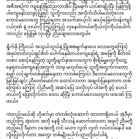
အစီအစဉ်က ကျနော့်ခြံထဲညလာအိပ် ပြီးမနက် ပဒပ်စာချိုးပြီး ပြန်ကြဖို့
ပါ။ကျနော်သာခွင့်ပြုရင် သူတို့ကလည်း အလိုက်သိပါမယ်တဲ့လေ။
ကောင်မလေးတွေ ကြည့်ရတာ အသက်ဆယ့်ငါး ဆယ့်ခြောက်ဝန်းကျင်
ငယ်ဂုဏ် နဲ့ ဘယ်လို ကြည့်ကြည့် လှနေပါတယ်။ကိုယ်လုံးကိုယ်ပေါက်
ကလည်း ပြေပြစ် လှပပြီး ညိုချောလေးတွေပါ။
ရှိုက်ဖို ကြီးငယ် အသွယ်သွယ်နဲ့ ပြုံးစစမျက်နှာပေး လေးတွေကြောင့်
အခုပဲတတ်လုပ်ချင်စိတ် ပေါက်နေမိတယ်။ကျနော့်ရဲ့ အဖြေကို စိတ်ဝင်
တစား စောင့်နေကြတဲ့ သူတို့မျက်နှာလေးတွေက စိုးရိမ်မှု့တွေကိုတွေ့
နေရတယ်။ကျနော့်အတွက် ဘာမှ မဟုတ်ပေမဲ့ သူတို့အတွက်ကတော့
မျှော် လင့်ချက်တစ်ခုဖြစ်နေတာ ကတစ်ကြောင်း ဒီကောင်မလေးတွေကို
မြင်မြင်ချင်း ညီတော်မောင်က ထောင်လာကာ အချက်ပြနေတာက တစ်
ကြောင်း ကြောင့် ငါ့ညီမတို့ အဆင်ပြေ သလိုလုပ် ပါအကို ခွင့် ပေးပါ
တယ်လို့ ပြောလိုက်တာ ဝေးးး ဆိုပြီး ကောင်မလေးတွေက ထအော် ကြ
တယ်။
ကဲတည်းမယ်ဆို ဟိုဖက်မှာ တဲတစ်လုံးဆောက် ထားတာရှိတယ် အဲ့ဒီမှာ
တည်းကြ အဲ့တဲက အကို နေဖို့ သီးသန့် ဆောက်ထားတာ အခုငါ့ ညီမတို့
တည့်ပေါ့ ဒီမှာက ငအေးတို့ လင် မယား လွတ် လွတ် လပ်လပ်နေပါ စေ
လို့ပြောလိုက်တာ အတွေး တစ်မျိုးပေါက်သွားလို့ထင်ပါရဲ့