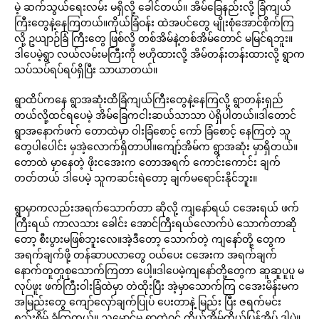
မဲ့ ဆက်သွယ်ရေးလမ်း မရှိလို့ ခေါင်တယ်။ အိမ်ခြေနည်းလို့ ခြံကျယ်
ကြီးတွေနဲ့နေကြတယ်။ကိုယ်ခြံဝန်း ထဲအပင်တွေ မျိုးစုံအောင်စိုက်ကြ
လို့ ဥယျာဉ်ခြံ ကြီးတွေ ဖြစ်လို့ တစ်အိမ်နဲ့တစ်အိမ်တောင် မမြင်ရဘူး။
ဒါပေမဲ့ရွာ လယ်လမ်းမကြီးကို ဗဟိုထားလို့ အိမ်တန်းတန်းထားလို့ ရွာက
သပ်သပ်ရပ်ရပ်ရှိပြီး သာယာတယ်။
ရွာထိပ်ကနေ ရွာအဆုံးထိခြံကျယ်ကြီးတွေနဲ့နေကြလို့ ရွာတန်းရှည်
တယ်လို့ထင်ရပေမဲ့ အိမ်ခြေကငါးဆယ်သာသာ ပဲရှိပါတယ်။ဒါတောင်
ရွာအနောက်ဖက် တောထဲမှာ ဝါးခြံစောင့် ကော် ခြံစောင့် နေကြတဲ့ သူ
တွေပါပေါင်း မှအဲ့လောက်ရှိတာပါ။ကျော့်အိမ်က ရွာအဆုံး မှာရှိတယ်။
တောထဲ မှာနေတဲ့ ဖိုးငအေးက တောအရက် ကောင်းကောင်း ချက်
တတ်တယ် ဒါပေမဲ့ သူကဆင်းရဲတော့ ချက်မရောင်းနိုင်ဘူး။
ရွာမှာကလည်းအရက်သောက်တာ ဆိုလို့ ကျနော်ရယ် ငအေးရယ် ဖက်
ကြီးရယ် ကာလသား ခေါင်း အောင်ကြီးရယ်လောက်ပဲ သောက်တာဆို
တော့ စီးပွားမဖြစ်ဘူးလေ။အဲ့ဒီတော့ သောက်တဲ့ ကျနော်တို့ တွေက
အရက်ချက်ဖို့ တန်ဆာပလာတွေ ဝယ်ပေး ငအေးက အရက်ချက်
နောက်တူတူစုသောက်ကြတာ ပေါ့။ဒါပေမဲ့ကျနော်တို့တွေက ဆူဆူပူပူ မ
လုပ်ဖူး ဖက်ကြီးဝါးခြံထဲမှာ တဲထိုးပြီး အဲ့မှာသောက်ကြ ငအေးမိန်းမက
အမြည်းတွေ ကျော်လှော်ချက်ပြုပ် ပေးတာနဲ့ မြည်း ပြီး ဇရက်မင်း
စည်းစိမ် ခံကြတယ်။ ညမှောင်မှ ရွာထဲဝင် ကိုယ့်အိမ်ကိုယ်ပြန်အိပ် ဒါပဲ။