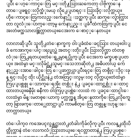
ျပီး ေဟ့ေကာင္ေတြ မင္းတို႔သြားႀကေတာ့ ငါဗိုက္နာေန
တာေျဖရွင္းလိုက္အံုးမယ္ လို႕ေျပာရင္း သြားခိုင္းလိုက္တယ္။
ဟိုေကာင္ေတြကလည္းက်ေနာ့္ကို ႏႈတ္ဆက္ျပီး ဆက္ေလွ်ာက္သြား
တာ လူလံုးေပ်ာက္ေတာ့မွ က်ေနာ္လည္း ျခံဳထဲကထြက္ျပီး ငေ
အးတဲဖက္အသာလစ္ထြက္လာတယ္။ငေအးက ေစာင့္ေနတယ္။
လာလာဆိုျပီး သူတို႕တဲေနာက္ဖက္ ဝါးျခံထဲေခၚသြား တယ္။ဝါးျ
ခံ ကေအာက္ေပါင္းရႈပ္ရႈပ္ထဲ အတင္းတိုးျပီး သြားလိုက္တာ တဲတစ္
လံုးေတြ႕ရတယ္။တဲေရွ႕မွာရပ္လိုက္ျပီး ငေအးက မ်က္စပစ္ျပတ
ယ္။ အထဲမွာ မင္းလိုခ်င္တဲ႕သူမင္းသေဘာဆိုတဲ႕ အဓိပၸါယ္ က်ေ
နာ့္လည္းအာေခါင္ေတြ ေျခာက္ကပ္လာျပီးရင္ေတြ တစ္ဒိုင္းဒိုင္းခု
န္ ရင္းယိုင္ ထိုး ယိုင္ထိုးနဲ႕ တဲအတြင္းလွမ္းဝင္ လိုက္တယ္။တဲထဲမွာ
ကြပ္ျပစ္တစ္ခု ေသာက္ေရအိုး တစ္လံုး နဲ႕ ျခင္ေထာင္တစ္လံုး ေထာင္
ထားတယ္။ဓနီမိုး ဓနီကာ ဝါးကြပ္ျပစ္တဲေလးထဲ က ျခင္ေထာင္ပါးေ
လးထဲမွာ မိန္းမတစ္ေယာက္ ပက္လက္လွန္ အိပ္ေနတာကိုေတြ႕လိုက္ရေ
တာ့ ဖြားဖက္ေတာ္ကေထာင္လာျပီ ကာမစိတ္ေတြ တစ္ဟုန္းဟုန္းေ
တာက္လာတယ္။
တဲေပါက္ဝ ကအေပၚလွန္တင္ထားတဲ႕တံခါးကိုခ်လိုက္ျပီး ကလန္႕ထိုးပိ
တ္လိုက္တာနဲ တဲေလးကလံုသြားတယ္။ေရငတ္လာတာနဲ႕ ကြပ္ျပစ္ေ
ဘးက ေသာက္ေရအိုးထဲက ေရတစ္ခြက္ခပ္ေသာက္လိုက္ျပီး ကြပ္ျ