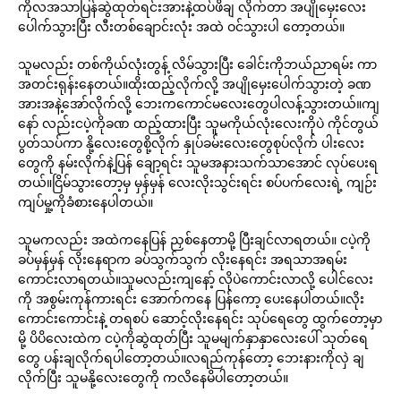
ကိုလအသာပြန်ဆွဲထုတ်ရင်းအားနဲ့ထပ်ဖိချ လိုက်တာ အပျိုမှေးလေး
ပေါက်သွားပြီး လီးတစ်ချောင်းလုံး အထဲ ဝင်သွားပါ တော့တယ်။
သူမလည်း တစ်ကိုယ်လုံးတွန့် လိမ်သွားပြီး ခေါင်းကိုဘယ်ညာရမ်း ကာ
အတင်းရုန်းနေတယ်။ထိုးထည့်လိုက်လို့ အပျိုမှေးပေါက်သွားတဲ့ ခဏ
အားအနဲ့အော်လိုက်လို့ ဘေးကကောင်မလေးတွေပါလန့်သွားတယ်။ကျ
နော် လည်းငပဲ့ကိုခဏ ထည့်ထားပြီး သူမကိုယ်လုံးလေးကိုပဲ ကိုင်တွယ်
ပွတ်သပ်ကာ နို့လေးတွေစို့လိုက် နှုပ်ခမ်းလေးတွေစုပ်လိုက် ပါးလေး
တွေကို နမ်းလိုက်နဲ့ပြန် ချော့ရင်း သူမအနားသက်သာအောင် လုပ်ပေးရ
တယ်။ငြိမ်သွားတော့မှ မှန်မှန် လေးလိုးသွင်းရင်း စပ်ပက်လေးရဲ့ ကျဉ်း
ကျပ်မှု့ကိုခံစားနေပါတယ်။
သူမကလည်း အထဲကနေပြန် ညှစ်နေတာမို့ ပြီးချင်လာရတယ်။ ငပဲ့ကို
ခပ်မှန်မှန် လိုးနေရာက ခပ်သွက်သွက် လိုးနေရင်း အရသာအရမ်း
ကောင်းလာရတယ်။သူမလည်းကျနော့် လိုပဲကောင်းလာလို့ ပေါင်လေး
ကို အစွမ်းကုန်ကားရင်း အောက်ကနေ ပြန်ကော့ ပေးနေပါတယ်။လိုး
ကောင်းကောင်းနဲ့ တရစပ် ဆောင့်လိုးနေရင်း သုပ်ရေတွေ ထွက်တော့မှာ
မို့ ပိပိလေးထဲက ငပဲ့ကိုဆွဲထုတ်ပြီး သူမမျက်နှာနှာလေးပေါ် သုတ်ရေ
တွေ ပန်းချလိုက်ရပါတော့တယ်။လရည်ကုန်တော့ ဘေးနားကိုလှဲ ချ
လိုက်ပြီး သူမနို့လေးတွေကို ကလိနေမိပါတော့တယ်။