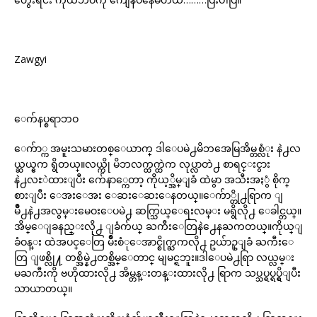
Zawgyi
ေက်နပ္စရာဘဝ
ေက်ာ္က အမူးသမားတစ္ေယာက္ ဒါေပမဲ႕မိဘအေမြအိမ္တစ္လံုး နဲ႕လ
ယ္ဆယ္ဧက ရွိတယ္။လယ္ကို မိဘလက္ထက္ထဲက လုပ္လာတဲ႕ စာရင္းငွား
နဲ႕လႊဲထားျပီး က်ေနာ္ကေတာ့ ကိုယ့္အိမ္ျခံ ထဲမွာ အသီးအႏွံ စိုက္
စားျပီး ေအးေအး ေဆးေဆးေနတယ္။ေက်ာ္တို႕ရြာက ျ
မိဳ႕နဲ႕အလွမ္းမေဝးေပမဲ႕ ဆက္သြယ္ေရးလမ္း မရွိလို႕ ေခါင္တယ္။
အိမ္ေျခနည္းလို႕ ျခံက်ယ္ ႀကီးေတြနဲ႕ေနႀကတယ္။ကိုယ္ျ
ခံဝန္း ထဲအပင္ေတြ မ်ဳိးစံုေအာင္စိုက္ႀကလို႕ ဥယ်ာဥ္ျခံ ႀကီးေ
တြ ျဖစ္လို႔ တစ္အိမ္နဲ႕တစ္အိမ္ေတာင္ မျမင္ရဘူး။ဒါေပမဲ႕ရြာ လယ္လမ္း
မႀကီးကို ဗဟိုထားလို႕ အိမ္တန္းတန္းထားလို႕ ရြာက သပ္သပ္ရပ္ရပ္ရွိျပီး
သာယာတယ္။