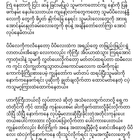
ကြဲ နေတာကို ငြင်း ဆန် ခြင်းမပြုပဲ သူမကကတောင်ကျ နော်ကို ပြန်
ဖက်နမ်း နေပါသေးတယ်။ ကျနော့်လက်တွေကတော့ သူမပိပိလေးနဲ့နို့
လေးကို တွေကို ဖိပွတ် နှိုက်ခြေ နေရင်း သူမပါးလေးတွေကို အားရ
အောင်နမ်းနှုတ်ခမ်းလေးတွေကို စုပ်နဲ့ အချိန်တော်တော်ကြာ အောင်
လုပ်နေမိတယ်။
ပိပိလေကိုကလိနေတော့ ပိပိလေးထဲက အရည်တွေ တဖြည်းဖြည်းရွှဲ
လာတယ်။အိချော လေးကလည်း ကိုကြီး အိပ်ယာထဲသွား ကြရအောင်
ကွာတဲ့။ဒါနဲ့ သူမကို လွှတ်ပေးလိုက်တော့ မတ်တပ်ထရပ်တာ ထမီလေး
က ကွင်း လုံးကျွတ်ကျသွာတယ်။ကောင်မလေးက ထမီကိုကုန်း
ကောက်ဖို့ကြိုးစားပေမဲ့ ကျွန်တော်က မတ်တပ် ထရပ်ပြီးသူမခါးကို
နောက်ကနေဖက်ရင်း ပုဆိုးကို ချွတ်ချလိုက်တာ ထောင်မတ်နေတဲ့ ငပဲ့
ကသူမဂွကြားထဲထောက်နေတယ်။
ဟာကိုကြီးဘယ်လို လုပ်တာလဲ ဆိုတဲ့ အသံလေးထွက်လာလို့ ရှေ့က
တဲတိုင်ကို ကိုင် ထားပြီး ကုန်းပေးစမ်း ခါးကိုခွက်ထားလို့ခိုင်းလိုက်တာ
သိပြီ သိပြီ နောက်ကနေ လုပ်မို့မလားဆိုပြီးခိုင်းတဲ့အတိုင်းကုန်းပေး
တယ်။ပေါင်ကားထား လို့ထပ်ပြောလိုက်တာ ပေါင်ကားပေးတယ်။
ကျွန်တော်လည်း စိတ်ကြိုက် အနေ အထားရပြီမိုလို့ ဖောင်းအိနေတဲ့ ပိပိ
လေး ထဲငပဲ့ကိုနောက်ကနေ ထိုးသွင်လိုက်ရင်း သူမအကျီလေးတွေကို