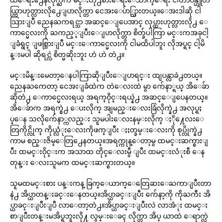
ယ္ကြာဟုတ္လားလို႕ေျပာလိုက္တာ ငေအးေပ်ာ္သြားတယ္။ေအးဒါဆို ငါ
သြားျပီ ညေနႀကရင္သာ အဆင္ေျပေအာင္ လုပ္ထားဟုတ္လားလို႕ ေ
ကာင္မေလးကို ႀကည့္ျပီးေျပာလိုက္တာ စိတ္ခ်ပါကြာ မင္းကအခုငါ့
ျခံရွင္ ျဖစ္သြားျပီ မင္းေကာင္မေလးကို ငါမထိပါဘူး လိုအပ္ရင္ ငါ့မိ
န္းမပါ ဆိုရင္လဲ စိတ္မဆိုးဘူး ဟဲ ဟဲ တဲ႕။
မင္းမိန္းမေတာ့ေနပါကြာဆိုျပီးေျပာရင္း ထျပန္လာခဲ႕တယ္။
ညေနႀကေတာ့ ငေအးျခံထဲက တဲေလးထဲ မွာ က်ေနာ္ရယ္ အိေခ်ာ
ဆိုတဲ႕ ေကာင္မေလးရယ္ အရက္ဝိုင္းရယ္နဲ႕ အဆင္ေျပေနတယ္။
အိေခ်ာက အရက္ငွဲ႕ ေပးလိုက္ အျမည္းေလးခြံလိုက္နဲ႕ အလုပ္ရႈ
ပ္ေန သလိုက်ေနာ္ကလည္း သူမပါးေလးနမ္းလိုက္ ႏို႔ေလးေ
တြကိုင္လိုက္ ကိုယ္လံုးေလးကိုဖက္ျပီး ႏႈတ္ခမ္းေလးကို စုပ္လိုက္နဲ႕
ကာမ စည္းဇိမ္ေတြ႕ေနတယ္။အရက္ကုန္ေတာ့မွ ထမင္းဆက္စားျ
ပီး ထမင္းဝိုင္းက အသာထ တိုင္ေလးမွီ ျပီး ထမင္းလံုးစီ ေန
တုန္း ေလးသူမက ထမင္းဆက္စားတယ္။
သူမထမင္းစား ပန္းကန္ ခြက္ေယာက္ေတြေဆးေႀကာျပီးတာ
နဲ႕ အိပ္ယာတန္းခင္းေနတယ္။အိပ္ယာခင္းျပီး က်ေနာ့ကို ကိုႀကီး အိ
ပ္ယာခင္းျပီးျပီ လာေတာ့တဲ႕။အိပ္ယာခင္းျပီးလဲ လာအံုး ထမင္း
စာျပီးတန္းမအိပ္ရဘူးလို႔ လွမ္းေခၚ လိုက္တာ အိပ္ ယာထဲ ေရာက္လဲ