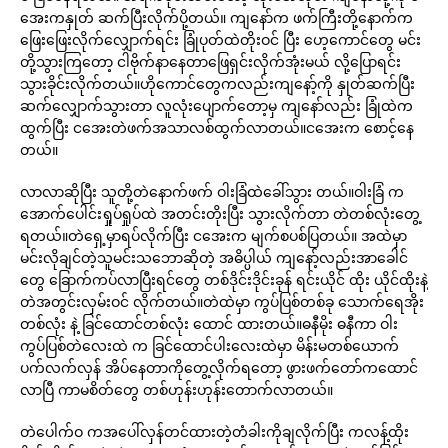
အေးကနှုတ် ဆက်ပြီးလိုက်ပို့တယ်။ ကျနော်က ဖက်ကြီးတို့နောက်က
ဖြေးဖြေးလိုက်လျှောက်ရင်း ခြုံပုတ်ထဲတိုးဝင် ပြီး ဟေ့ကောင်တွေ မင်း
တို့သွားကြတော့ ငါဗိုက်နာနေတာဖြေရှင်းလိုက်အုံးမယ် လို့ပြောရင်း
သွားခိုင်းလိုက်တယ်။ဟိုကောင်တွေကလည်းကျနော့်ကို နှုတ်ဆက်ပြီး
ဆက်လျှောက်သွားတာ လူလုံးပျောက်တော့မှ ကျနော်လည်း ခြုံထဲက
ထွက်ပြီး ငအေးတဲဖက်အသာလစ်ထွက်လာတယ်။ငအေးက စောင့်နေ
တယ်။
လာလာဆိုပြီး သူတို့တဲနောက်ဖက် ဝါးခြံထဲခေါ်သွား တယ်။ဝါးခြံ က
အောက်ပေါင်းရှုပ်ရှုပ်ထဲ အတင်းတိုးပြီး သွားလိုက်တာ တဲတစ်လုံးတွေ့
ရတယ်။တဲရှေ့မှာရပ်လိုက်ပြီး ငအေးက မျက်စပစ်ပြတယ်။ အထဲမှာ
မင်းလိုချင်တဲ့သူမင်းသဘောဆိုတဲ့ အဓိပ္ပါယ် ကျနော့်လည်းအာခေါင်
တွေ ခြောက်ကပ်လာပြီးရင်တွေ တစ်ဒိုင်းဒိုင်းခုန် ရင်းယိုင် ထိုး ယိုင်ထိုးနဲ့
တဲအတွင်းလှမ်းဝင် လိုက်တယ်။တဲထဲမှာ ကွပ်ပြစ်တစ်ခု သောက်ရေအိုး
တစ်လုံး နဲ့ ခြင်ထောင်တစ်လုံး ထောင် ထားတယ်။ဓနီမိုး ဓနီကာ ဝါး
ကွပ်ပြစ်တဲလေးထဲ က ခြင်ထောင်ပါးလေးထဲမှာ မိန်းမတစ်ယောက်
ပက်လက်လှန် အိပ်နေတာကိုတွေ့လိုက်ရတော့ ဖွားဖက်တော်ကထောင်
လာပြီ ကာမစိတ်တွေ တစ်ဟုန်းဟုန်းတောက်လာတယ်။
တဲပေါက်ဝ ကအပေါ်လှန်တင်ထားတဲ့တံခါးကိုချလိုက်ပြီး ကလန့်ထိုး