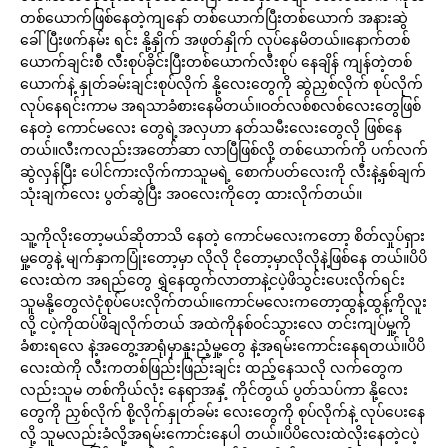
တစ်ယောက်ဖြစ်နေတဲ့ကျနော် တစ်ယောက်ပြီးတစ်ယောက် အနားဆွဲ
ခေါ်ပြီးဖက်နမ်း ရင်း နို့နှိုက် အဖုတ်နှိုက် လုပ်နေမိတယ်။နောက်တစ်
ယောက်ချင်းစီ လီးစုပ်ခိုင်းပြီးတစ်ယောက်လီးစုပ် နေချိန် ကျန်တဲ့တစ်
ယောက်နဲ့ နှုတ်ခမ်းချင်းစုပ်လိုက် နို့လေးတွေကို ဆွဲညှစ်လိုက် စုပ်လိုက်
လုပ်နေရင်းကာမ အရသာခံစားနေမိတယ်။ဝတ်လစ်စလစ်လေးတွေဖြစ်
နေတဲ့ ကောင်မလေး တွေရဲ့အလှဟာ နတ်သမီးလေးတွေလို ဖြစ်နေ
တယ်။လီးကလည်းအတော်ဆာ လာပြီဖြစ်လို့ တစ်ယောက်ကို ပက်လက်
ဆွဲလှန်ပြီး ပေါင်ကားလိုက်ကာသူမရဲ့ စောက်ပတ်လေးကို လီးနဲ့နှစ်ချက်
သုံးချက်လေး ပွတ်ဆွဲပြီး အဝလေးကိုတေ့ ထားလိုက်တယ်။
သူ့ကိုလိုးတော့မယ်ဆိုတာသိ နေတဲ့ ကောင်မလေးကတော့ စိတ်လှုပ်ရှား
မှု့တွေနဲ့ မျက်နှာကပြုံးတော့မှာ လိုလို ငိုတော့မှာလိုလိုနဲ့ဖြစ်နေ တယ်။ပိပိ
လေးထဲက အရည်တွေ ရွှဲနေထွက်လာတာနဲ့ငပဲ့ဖိသွင်းပေးလိုက်ရင်း
သူမနို့တွေလဲငုံစုပ်ပေးလိုက်တယ်။ကောင်မလေးကတော့ထွန့်ထွန့်ကိုလူး
လို့ ငပဲ့ကိုထပ်ဖိချလိုက်တယ် အထဲကိုနစ်ဝင်သွားလေ တင်းကျပ်မှု့ကို
ခံစားရလေ နဲ့အတွေ့အာရုံမှာနူးညံ့မှု့တွေ နဲ့အရမ်းကောင်းနေရတယ်။ပိပိ
လေးထဲကို လီးကတစ်ဖြည်းဖြည်းချင်း ထည့်နေသလို လက်တွေက
လည်းသူမ တစ်ကိုယ်လုံး နေရာအနှံ့ ကိုင်တွယ် ပွတ်သပ်ကာ နို့လေး
တွေကို ညှစ်လိုက် စို့လိုက်နှုတ်ခမ်း လေးတွေကို စုပ်လိုက်နဲ့ လုပ်ပေးနေ
လို့ သူမလည်းခံလို့အရမ်းကောင်းနေပါ တယ်။ပိပိလေးထဲလိုးနေတဲ့ငပဲ့