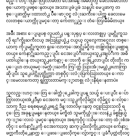
မည္း ဟင္းပြဲေတြလာခ်တာ ငေအးမိန္းမမဟုတ္ပဲ ခေလးမေလးတ
စ္ေယာက္ျဖစ္ေနတယ္။ အသားျဖဴျဖဴ သနပ္ခါး မေျခာက္ တ
စ္ေျခာက္လိမ္းထားတဲ႕ ပ်ဳိေဖာ္ဝင္စ လံုးႀကီးေပါက္လွ ခေလးမေ
လးတစ္ေယာက္ကိုျမင္ေတာ့ က်ေတာ္လည္း တံေတြးမ်ဳိခ်မိတယ္။
အခ်ဳိး အစား ေျပျပစ္ လွပတဲ႕ ပန္းပုရုပ္ ေလးတစ္ရုပ္ ျမင္လိုက္ရသ
လို ရႈိက္ဖိုႀကီးငယ္ အသြယ္သြယ္နဲ႕ ငယ္ငယ္ လွလွေကာင္မေလး တစ္ေ
ယာက္ ကိုျမင္လိုက္ရတာ ရူးေလာက္ေအာင္လိုခ်င္စိတ္ တစ္ဖြားဖြားျဖစ္လာရ
တယ္။ က်ေနာ္ကိုႀကည့္ျပီး ငေအးျပံဳးတယ္။သူ႕အျပံဳးက အဓိ
ပၸါယ္ပါေန တယ္။သူ႕က်ေနာ့္ ေဘးကို ေရြ႕လာျပီး တိုးတိုး က
ပ္ေျပာ တယ္။မင္းမ်က္လံုးႀကီး ကြ်တ္က် သြားအံုးမယ္တဲ႕။ဟာကြာ
ဆိုျပီး သူ႕ေပါင္ကိုပုတ္လိုက္တာ တစ္ဝိုင္းလံုးပြဲက်သြားတယ္။ ေကာ
င္းမေလးကေတာ့ ရွက္သြားတာမ်က္ႏွာတစ္ခု လံုးနီရဲေနတာပဲ။
သူလည္းဟင္းေတြ ေခါက္တံု႕ေခါက္ျပန္ သယ္ခ် ေပးျပီး ေပ်ာ
က္သြားတယ္။အဲ႕ဒီမွာ ငေအးက မင္းသူ႕ကိုလိုခ်င္လား လိုခ်င္ရင္ ေလ်ာ့ေ
သာက္ ဒီည ရေစရမယ္တဲ႕။ရင္ထဲ ဒိန္းတလိမ္းနတ္ ဝင္ပူးသြားသလို ရ
င္ေတြ အခုန္ျမန္ေနတယ္။ မ်က္စိထဲ သူမကိုယ္လံုးေလးနဲ႕ ခ်စ္စဖြယ္မ်
က္ႏွာေလးပဲ ျမင္ေနရတယ္။ အရက္ဝိုင္းသိမ္းေတာ့ ထံုးစံအ
တိုင္း က်ေနာ္တို႕ကို ငေအးကႏႈတ္ ဆက္ျပီးလိုက္ပို႕တယ္။ က်ေနာ္က
ဖက္ႀကီးတို႕ေနာက္က ေျဖးေျဖးလိုက္ေလွ်ာက္ရင္း ျခံဳပုတ္ထဲတိုးဝင္