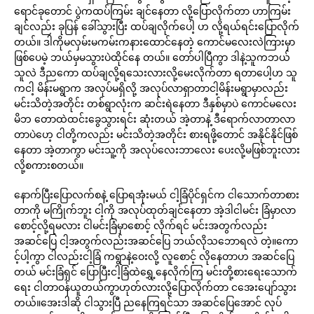
ရောင်ခုတောင် ပွဲကထပ်ကြမ်း ချင်နေတာ လို့ပြောလိုက်တာ ဟာကြမ်း
ချင်လည်း ခုပြန် ခေါ်သွားပြီး ထပ်ချလိုက်ပေါ့ ဟ လို့ရယ်ရင်းပြောလိုက်
တယ်။ ဒါကိုမလှမ်းမကမ်းကနားထောင်နေတဲ့ ကောင်မလေးလဲကြားမှာ
ဖြစ်ပေမဲ့ ဘယ်မှမသွားပဲထိုင်နေ တယ်။ တော်ပါပြီကွာ ဒါနဲ့သူကဘယ်
သူလဲ ဒီညကော ထပ်ချလို့ရသေးလားလို့မေးလိုက်တာ ရတာပေါ့ဟ သူ
ကငါ့ မိန်းမရွာက အလုပ်မရှိလို့ အလုပ်လာရှာတာငါ့မိန်းမရွာမှာလည်း
မင်းသိတဲ့အတိုင်း တစ်ရွာလုံးက ဆင်းရဲနေတာ ဒီနှစ်မှာပဲ ကောင်မလေး
မိဘ တောထဲထင်းခွေသွားရင်း ဆုံးတယ် အဲ့တာနဲ့ ဒီရောက်လာတာလာ
တာပဲဟေ့ ငါတို့ကလည်း မင်းသိတဲ့အတိုင်း စားရဖို့တောင် အနိုင်နိုင်ဖြစ်
နေတာ အဲ့တာကွာ မင်းသူ့ကို အလုပ်လေးဘာလေး ပေးလို့မဖြစ်ဘူးလား
လို့စကားစတယ်။
နောက်ပြီးပြောလက်စနဲ့ ပြောရအုံးမယ် ငါ့ခြံပိုင်ရှင်က ငါသောက်တာစား
တာကို မကြိုက်ဘူး ငါ့ကို အလုပ်ထုတ်ချင်နေတာ အဲ့ဒါငါမင်း ခြံမှာလာ
စောင့်လို့ရမလား ငါမင်းခြံမှာစောင့် လိုက်ရင် မင်းအတွက်လည်း
အဆင်ပြေ ငါ့အတွက်လည်းအဆင်ပြေ ဘယ်လိုသဘောရလဲ တဲ့။ကော
င့်ပါ့ကွာ ငါလည်းငါ့ခြံ ကရွာနဲ့ဝေးလို့ လူစောင့် လိုနေတာဟ အဆင်ပြေ
တယ် မင်းခြံရှင် ပြောပြီးငါ့ခြံထဲရွှေ့နေလိုက်ကြ မင်းတို့စားရေးသောက်
ရေး ငါတာဝန်ယူတယ်ကွာဟုတ်လားလို့ပြောလိုက်တာ ငအေးပျော်သွား
တယ်။အေးဒါဆို ငါသွားပြီ ညနေကြရင်သာ အဆင်ပြေအောင် လုပ်