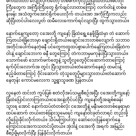
ဖက်ထားတာ လျော့လိုက်တော့ တစ်ဖက်ကိုလှည့်ပြီးထတယ်။ဖင်တုံး
ကြီးတွေက အကြီးကြီးတွေ ရိုက်ချင်လာတာကြောင့် လက်ဝါးနဲ့ တစ်ဖ
န်းဖန်း အသံထွက်အောင်ရိုက်ပေးလိုက် တယ်။အာ အကိုကြီးကလည်း
ဆိုပြီးတင်ပါးလေးပွတ် ထမီလေးကောက်ရင်လျားပြီး ထွက်သွားတယ်။
နောက်နေ့ကျတော့ ငအေးတို့ ကျနော့် ခြံထဲရွေ့နေဖို့ခြံထဲမှာ တဲ ဆောက်
ကြတယ်။ခြံဘေးမှာ ချောင်းရှိတယ်။ချောင်းဘေးတစ်လျောက် သဘာဝ
အတိုင်းပေါက်နေတဲ့ဓနီ ပင်တွေကထူထပ်စွာပေါက်နေကြတယ်။ခြံထဲက
ဝါးနဲ့ ချောင်းဘေးက ဓနီ တွေကြောင့် တဲကဘာမှမကုန်ပဲပြီးသွားတယ်။
သောက်ဖော် သောက်ဖက်တွေနဲ့ သူတို့လူတွေဝိုင်းဆောက်တာကြောင့်
ရက်ပိုင်းလောက်အ တွင်း ပြီးသွားတယ်။တဲဆောက်နေစဉ် ထမင်းနဲ့
ဧည့်ခံတာကြောင့် ဝိုင်းဆောက် တဲ့သူတွေပိုများသွားတယ်။တဲဆောက်
နေတုန်း ကောင်မလေးက သူ့ရွာသူခဏ ပြန်တယ်။
လူနေတဲ ထင်းတဲ ကွပ်ပြစ် စတဲလိုအပ်သမျှစီစဉ်အပြီး ငအေးတို့ကျနော့်
ခြံထဲပြောင်းလာကြတယ်။ငအေးနဲ့တိုင်ပင်ပြီး ကျနော်တို့အချစ်စခန်း
သွားရ အောင် နောက်ထပ်တဲတစ်လုံး ငအေးတို့နဲ့ မနီးမဝေးတစ်နေရာမှာ
ထပ်ဆောက် တယ်။တစ်ခြားသူမေးရင် ကျနော်ဝါးခုတ်လာရင် တည်းဖို့
လို့ပြောခိုင်းလိုက်တယ်။ သိပ်မကြာပါဘူး ဆော်လေးပြန်ရောက်နေ
ကြောင်းငအေးကသတင်းပို့တယ်။ အဲ့ဒါနဲ့ ငအေးကို အရက် အမြည်း
စီစဉ်ဖို့မှာလိုက်ပြီး ပြန်ခိုင်းလိုက်တယ်။