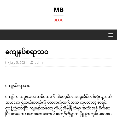
MB
BLOG
ကျေနပ်စရာဘဝ
July 5, 2021
admin
ကျေနပ်စရာဘဝ
ကျော်က အမူးသမားတစ်ယောက် ဒါပေမဲ့မိဘအမွေအိမ်တစ်လုံး နဲ့လယ်
ဆယ်ဧက ရှိတယ်။လယ်ကို မိဘလက်ထက်ထဲက လုပ်လာတဲ့ စာရင်း
ငှားနဲ့လွှဲထားပြီး ကျနော်ကတော့ ကိုယ့်အိမ်ခြံ ထဲမှာ အသီးအနှံ စိုက်စား
ပြီး အေးအေး ဆေးဆေးနေတယ်။ကျော်တို့ရွာက မြို့နဲ့အလှမ်းမဝေးပေ