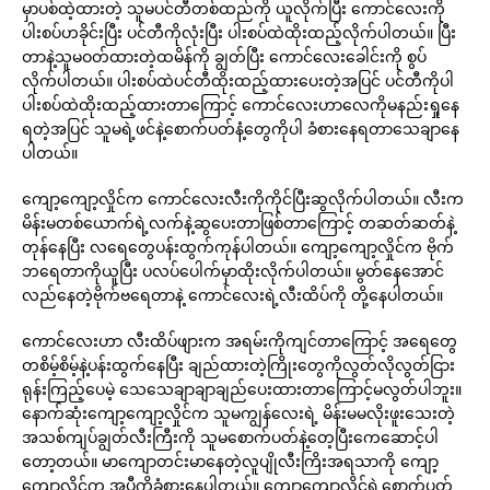
မှာပစ်ထဲ့ထားတဲ့ သူမပင်တီတစ်ထည်ကို ယူလိုက်ပြီး ကောင်လေးကို
ပါးစပ်ဟခိုင်းပြီး ပင်တီကိုလုံးပြီး ပါးစပ်ထဲထိုးထည့်လိုက်ပါတယ်။ ပြီး
တာနဲ့သူမဝတ်ထားတဲ့ထမိန်ကို ချွတ်ပြီး ကောင်လေးခေါင်းကို စွပ်
လိုက်ပါတယ်။ ပါးစပ်ထဲပင်တီထိုးထည့်ထားပေးတဲ့အပြင် ပင်တီကိုပါ
ပါးစပ်ထဲထိုးထည့်ထားတာကြောင့် ကောင်လေးဟာလေကိုမနည်းရှုနေ
ရတဲ့အပြင် သူမရဲ့ဖင်နဲ့စောက်ပတ်နံ့တွေကိုပါ ခံစားနေရတာသေချာနေ
ပါတယ်။
ကျော့ကျော့လှိုင်က ကောင်လေးလီးကိုကိုင်ပြီးဆွလိုက်ပါတယ်။ လီးက
မိန်းမတစ်ယောက်ရဲ့လက်နဲ့ဆွပေးတာဖြစ်တာကြောင့် တဆတ်ဆတ်နဲ့
တုန်နေပြီး လရေတွေပန်းထွက်ကုန်ပါတယ်။ ကျော့ကျော့လှိုင်က ဗိုက်
ဘရေတာကိုယူပြီး ပလပ်ပေါက်မှာထိုးလိုက်ပါတယ်။ မွတ်နေအောင်
လည်နေတဲ့ဗိုက်ဗရေတာနဲ့ ကောင်လေးရဲ့လီးထိပ်ကို တို့နေပါတယ်။
ကောင်လေးဟာ လီးထိပ်ဖျားက အရမ်းကိုကျင်တာကြောင့် အရေတွေ
တစိမ့်စိမ့်နဲ့ပန်းထွက်နေပြီး ချည်ထားတဲ့ကြိုးတွေကိုလွတ်လိုလွတ်ငြား
ရုန်းကြည့်ပေမဲ့ သေသေချာချာချည်ပေးထားတာကြောင့်မလွတ်ပါဘူး။
နောက်ဆုံးကျော့ကျော့လှိုင်က သူမကျွန်လေးရဲ့ မိန်းမမလိုးဖူးသေးတဲ့
အသစ်ကျပ်ချွတ်လီးကြီးကို သူမစောက်ပတ်နဲ့တေ့ပြီးကေဆောင့်ပါ
တော့တယ်။ မာကျောတင်းမာနေတဲ့လူပျိုလီးကြိးအရသာကို ကျော့
ကျော့လှိုင်က အပီကိုခံစားနေပါတယ်။ ကျော့ကျော့လှိုင်ရဲ့စောက်ပတ်