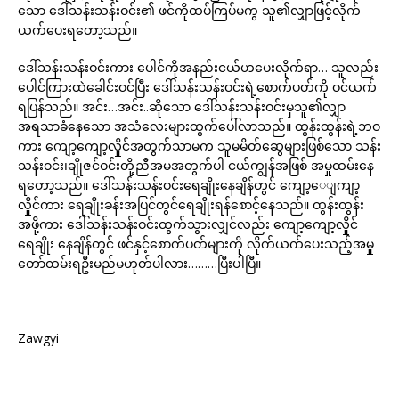
သော ဒေါ်သန်းသန်းဝင်း၏ ဖင်ကိုထပ်ကြပ်မကွ သူ၏လျှာဖြင့်လိုက်
ယက်ပေးရတော့သည်။
ဒေါ်သန်းသန်းဝင်းကား ပေါင်ကိုအနည်းငယ်ဟပေးလိုက်ရာ… သူလည်း
ပေါင်ကြားထဲခေါင်းဝင်ပြီး ဒေါ်သန်းသန်းဝင်းရဲ့စောက်ပတ်ကို ဝင်ယက်
ရပြန်သည်။ အင်း…အင်း..ဆိုသော ဒေါ်သန်းသန်းဝင်းမှသူ၏လျှာ
အရသာခံနေသော အသံလေးများထွက်ပေါ်လာသည်။ ထွန်းထွန်းရဲ့ဘဝ
ကား ကျော့ကျော့လှိုင်အတွက်သာမက သူမမိတ်ဆွေများဖြစ်သော သန်း
သန်းဝင်း၊ချိုဇင်ဝင်းတို့ညီအမအတွက်ပါ ငယ်ကျွန်အဖြစ် အမှုထမ်းနေ
ရတော့သည်။ ဒေါ်သန်းသန်းဝင်းရေချိုးနေချိန်တွင် ကျော့ေျကျာ့
လှိုင်ကား ရေချိုးခန်းအပြင်တွင်ရေချိုးရန်စောင့်နေသည်။ ထွန်းထွန်း
အဖို့ကား ဒေါ်သန်းသန်းဝင်းထွက်သွားလျှင်လည်း ကျော့ကျော့လှိုင်
ရေချိုး နေချိန်တွင် ဖင်နှင့်စောက်ပတ်များကို လိုက်ယက်ပေးသည့်အမှု
တော်ထမ်းရဦးမည်မဟုတ်ပါလား………ပြီးပါပြီ။
Zawgyi