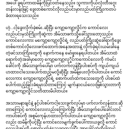
အပေါ် ခွရပ်ကာထမိန်ကိုပြင်ဝတ်နေသည်။ သူကားကိုယ်လုံးတီးဂွေး
တန်းလန်းဖြင့် ခွေးတစ်ကောင်လိုလည်ပင်းမှာလည်ပတ်ကြိုးကတပ်
ခံထားရသေးသည်။
ဟဲ့…ငါ့ခွေးလိုက်ခဲ့စမ်း..ဆိုပြီး ကျော့ကျော့လှိုင်က ကောင်လေး
လည်ပင်းမှသံကြိုးကိုဆွဲကာ အိမ်သာဖက်သို့ခေါ်သွားတော့သည်။
ကောင်လေးကား မကျော့ကျော့လှိုင်ရဲ့ လည်ပတ်ကြိုးဆွဲခေါ်ရာကိုခွေး
တစ်ကောင်လိုလေးဖက်ထောက်အနေအထားနဲ့ လိုက်ခဲ့ရင်းယမ်းခါနေ
တဲ့ဖင်သားကြိးတွေကို နောက်ကနေ မော်ဖူးနေရပါတယ်။ အိမ်သာထဲ
ရောက်တဲ့အခါမှာတော့ ကျော့ကျော့လုှိုင်ကကောင်လေးကို ကဲမင်း
ခေါင်းကို အိမ်သာခွက်ပေါ်မှာ ပက်လက်လှန်ပြီးပါးစပ်ကို ကျယ်ကျယ်
ဟထား၊ငါသေးပေါက်ထည့်မလို့ဆိုပြီး အမိန့်ပေးလိုက်ပါတယ်။ ကောင်
လေးကား ကျော့ကျော့လှိုင်ရဲ့ စောက်ပတ်ထဲကသေးတွေကို ပါးစပ်ထဲ
ပေါက်ထည့်ခြင်းခံရမှာသိတာကြောင့် မျက်နှာငယ်လေးဖြစ်သွားတာကို
ကျော့ကျော့လှိုင်သတိထားမိပါတယ်။
အသားမနာချင်နဲ့ နင့်ပါးစပ်ကငါ့သေးခွက်လုပ်မှာ ပက်လက်လှန်ထား.ဆို
တာကြောင့် ကောင်လေးလည်းကြောက်ပြီး အိမ်သာခွက်ပေါ်ခေါင်းတင်
ကာပါးစပ်ကို အစွမ်းကုန်ဟထားလိုက်ပါတယ်။ ကျော့ကျော့လှိုင်က
လည်း ထမိန်ကိုပင့်ပြီး ကောင်လေးမျက်ခွက်ပေါ်ကားယခွလို့ ကောင်
လေးပါးစပ်ကို စောက်ပတ်နဲ့သေချာတည့်ပြီး အာခေါင်ထဲကိုဝါကျင်