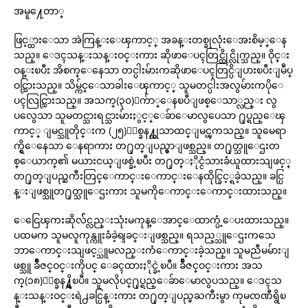
အမူ႔ေတာ္
ဖြင့္ထားေသာ အဲကြန္းေၾကာင့္ အခန္းတစ္ခုလုံးေအးစိမ့္ေန
သည္။ ေဒၚသန္းသန္းဝင္းကား ဆိုဖာေပၚတြင္ထိုင္လိုက္သည္။ ဝိုင္း
ဝန္းၿပီး အိစက္ေနေသာ တင္ပါးမ်ားကဆိုဖာေပၚတြင္ပိျပားၿပီးျမဳပ္
ဝင္သြားသည္။ သိမ္က်င္ေသာခါးေၾကာင့္ သူမတင္ပါးအလွမ်ားကပိုေ
ပၚလြင္သြားသည္။ အသက္(၃၀)ေက်ာ္ေနၿပီျဖစ္ေသာ္လည္း လွ
ပလွေသာ သူမတင္သားရင္သားမ်ားႏွင့္ေခ်ာေမာလွပေသာ ႐ုပ္ရည္ေၾ
ကာင့္ ျမင္သူတိုင္းက (၂၅)ႏွစ္ခန႔္ဟုသာထင္ျမင္ၾကသည္။ သူမေရာ
က္ရွိေနေသာ ေနရာကား တ႐ုတ္ျပည္မွာျဖစ္သည္။ တ႐ုတ္သူေဌးတ
စ္ေယာက္၏ မယားငယ္ျဖစ္ခဲ့ၿပီး တ႐ုတ္ႏိုင္ငံသားခံယူထားသျဖင့္
တ႐ုတ္ျပည္ႀကီးတြင္ေကာင္းေကာင္းေနထိုင္ခြင့္ရခဲ့သည္။ ခင္ပြ
န္းျဖစ္သူတ႐ုတ္သူေဌးကား သူမကိုေကာင္းေကာင္းထားသည္။
ေငြေၾကးဆိုလ််င္လည္းသုံးမကုန္ေအာင္ေထာက္ပံ့ေပးထားသည္။
ပထမက သူမလူကုန္ကူးခံခဲ့ရျခင္းျဖစ္သည္။ ရသည့္သူေဌးကသေ
ဘာေကာင္းသျဖင့္သူမလည္းကံေကာင္းခဲ့သည္။ သူမညီမမ်ားျ
ဖစ္သူ ခ်ိဳဇင္ဝင္းကိုပင္ ေခၚထားႏိုင္ခဲ့ၿပီ။ ခ်ိဳဇင္ဝင္းကား အသ
က္(၁၈)ႏွစ္ခန႔္ရွိၿပီ။ သူမလိုပင္႐ုပ္ရည္ေခ်ာေမာလွပသည္။ ေဒၚသ
န္းသန္းဝင္းရဲ႕ခင္ပြန္းကား တ႐ုတ္ျပည္မႀကီးမွာ ကုမၸဏီရွိၿ