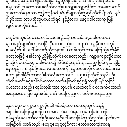
ချုပ်ထားသည်ကိုဖြုတ်ပေးပြီး လူထွားကြီးများက ကျော့ကျော့လှိုင်
ရှေှုတွင် ဒူးထောက်စေလိုက်သည်။ ကျော့ကျော့လှိုင်က သူမဘေးတွင်
ဒူးထောက်နေသော ထွန်းထွန်း၏ ဆံပင်များကိုဆွဲဆုပ်လိုက်ပြီး ကဲ…နင်
ငါခိုင်းတာ ဘာမဆိုလုပ်မယ်ဆိုရင်..နင့်ဦးလေးနဲ့နင့်ဒေါ်လေးကို ပြန်
လွတ်ပေးလိုက်မယ်…။
မလုပ်ဖူးဆိုရင်တော့…ဟင်းဟင်း။ ဦးသိုက်မောင်းနှင့်ဒေါ်ဇင်မာက
မျက်ရည်များစီးကျလာပြီး.ငိုတော့သည်။ သားရယ်…သူခိုင်းတာလုပ်
ပေးလိုက်ပါ…ဒေါ်လေးတို့ကိုသနားပါ.။ ထွန်းထွန်းကား မကြည့်ရက်နိုင်
တော့သဖြင့် ခေါင်းကို ညိမ့်ပြလိုက်လေတော့သည်။ ကျာ့ကျော့လှိုင်ကား
ဦးသိုက်မောင်းနှင့် ဒေါ်ဇင်မာတို့ အိမ်ထဲမှထွက်သွားသည့် မြင်ကွင်းကိုပြ
နေသည်။ .ကဲ..နင့်ဦးလေးလင်မယားကိုု လွတ်ပေးလိုက်တော့မယ်..။ အဲ့
တော့ နင်ငါခိုင်းတာလုပ်ဖို့ဘဲလိုတော့တယ်…။ဟုပြောလိုက်သည်။ ဦး
သိုက်မောင်းနှင့်ဒေါ်ဇင်မာကား လွတ်မြောက်ခွင့်ရရှိသွားပြီဖြစ်သဖြင့်
ဝမ်းသာနေသည်။ ထွန်းထွန်းကား သူမ၏ နောက်တွင် လေးဖက်ထောက်
အနေအထားဖြင့် သူမဖင်များကို မော့ကြည့်ကာ မော်ဖူးနေရသည်။
သူ့ဘဝမှာ ကျော့ကျော့လှိုင်၏ ဖင်နှင့်စောက်ပတ်မှထွက်သည့်
အညစ်အကြေးများဖြင့်သာ အသက်ဆက်ရတော့မည်ဖြစ်သဖြင့်
ဝမ်းနည်းနေသော်လည်းဦးလေးနှင့်ဒေါ်လေးဖြစ်သူတို့လွတ်မြောက်သွား
သဖြင့်ဝမ်းသာမိသည်။ကျော့ကျော့လှိုင်ကား တော်တော်ကိုအားရ