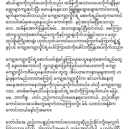
ဆံပင်များကိုလွတ်ပေးလိုက်သည်။ ထမိန်ကိုအသာဟပေးလိုက်ချိန်မှာ
ချွေးများကျဆင်းပြီး မောပန်းနေသော ဖြူဖြူချောချောကောင်လေးရဲ့
မျက်နှာကပေါ်လာသည်။ ကျော့ကျော့လှိုင်ရဲ့ စောက်ရည်တွေကကောင်
လေးပါးစပ်မှာပေပွနေသည်။ ကောင်စုတ်…နင့်အလုပ်မပြီးသေးဘူး
လေ…ထမိန်အောက်ပြန်ဝင်စမ်း… အသားနာချင်ပြီထင်တယ်…။ဖင်ကြား
ထဲကျသွားတဲ့စောက်ရည်တွေကိုနင့်လျှာနဲ့လိုက်သန့်ရှင်းလေ.။ ထွေး
ထုပ်ဖို့မကြိုးစားနဲ့။ ဟုတ်ဟုတ်.ကောင်လေးကားကြောက်ကြောက်ရွံ့ရွံ့
နှင့်ပင် ကျော့ကျော့လှိုင်ရဲ့ပေါင်ကြားထဲကိုခေါင်းကိုပြန်အပ်လိုက်သည်။
ကျော့ကျော့လှိုင်ရဲ့စောက်ပတ်နဲ့ဖင်ခွကြားမှာပေပွနေတဲ့စောက်ရည်တွေ
ကို ခွေးတစ်ကောင်လို သူ့လျာနဲ့တပြတ်ပြတ်ယက်ပေးတာကို ကျော့
ကျော့လှိုင်ကဇိမ်ယူနေပါတယ်။ တူတူ..အိပ်ယာဘေးနားမှချထားတဲ့ ဟ
န်းဖုန်းကမည်လာတာကြောင့် ကျော့ကျော့လှိုင်က ဖင်ယက်ခံနေတဲ့
အနေအထားကနေဘဲဖုန်းကိုလှမ်းယူလိုက်ပါတယ်။ ဟဲလို..ကျော့ကျော့
လား…။တစ်ဖက်မှဒေါ်သန်းသန်းဝင်းရဲ့အသံကိုကြားရပါတယ်။ ပြော…
မမ…ဘာကိစ္စ… ဟင်း..ညဉ်းကလည်းမေးနေရသေးတယ်…ညဉ်းဆီမှာ
ကောင်လေးအသစ်တွေရောက်တယ်ကြားလို့။ ခ်ခ်..သတင်းအနံ့ခံက
ကောင်းတယ်နော်ငါ့အမက။
တော်ပါအေ..ညဉ်းကပစ္စည်းကောင်းလေးတွေဆိုညဉ်းခိုင်းလို့ဝမှလွတ်
ကြားလား။ သြော်…ဒါတော့ငါ့အမရယ်..တန်အောင်လို့ပါ…။ ဟုတ်ပါပြီ