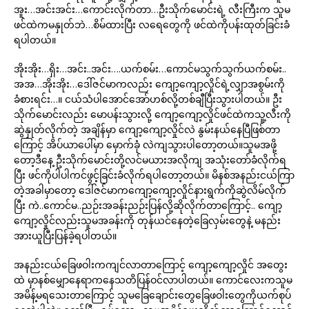
အူး…အင်းအင်း…ကောင်းလိုက်တာ…ဦးသိုက်မောင်းရဲ့ လီးကြီးက သူမ
ဖင်ထဲကမနှုတ်ဘဲ…စိမ်ထားပြီး လရေတွေကို ဖင်ထဲကိုပန်းထုတ်ခြင်းခံ
ရပါတယ်။
အိုးအိုး…ရှိး…အင်း..အင်း….ယက်စမ်း…ကောင်မသွက်သွက်ယက်စမ်း..
အအ…အိုးအိုး…ဒေါ်ဇင်မာကလည်း ကျော့ကျော့လှိုင်ရဲ့လျှာအစွမ်းကို
ခံစားရင်း…။ ငယ်သံပါအောင်အော်ဟစ်လို့တစ်ချီပြီးသွားပါတယ်။ ဦး
သိုက်မောင်းလည်း မောပန်းသွားလို့ ကျော့ကျော့လှိုင်ဖင်ထဲကသူ့လီးကို
ဆွဲနှုတ်လိုက်တဲ့ အချိန်မှာ ကျော့ကျော့လှိုင်လဲ နွမ်းနယ်နေပြီဖြစ်တာ
ကြောင့် အိပ်ယာပေါ်မှာ မှောက်ခုံ လဲကျသွားပါတော့တယ်။သူမအဖို့
တော့ဒီနေ့ ဦးသိုက်မောင်းတို့လင်မယားအလိုကျ အသုံးတော်ခံလိုက်ရ
ပြီး ဖင်ကိုပါပါကင်ဖွင့်ခြင်းခံလိုက်ရပါတော့တယ်။ မိနစ်အနည်းငယ်ကြာ
တဲ့အခါမှာတော့ ဒေါ်ဇင်မာကကျော့ကျော့လှိုင်နားရွက်ကိုဆွဲလိမ်လိုက်
ပြီး ကဲ..ကောင်မ..ညဉ်းအခန်းညဉ်းပြန်လို့ဆိုလိုက်တာကြောင့်.. ကျော့
ကျော့လှိုင်လည်းသူမအခန်းကို တုန်ယင်နေတဲ့ခြေလှမ်းတွေနဲ့ မနည်း
အားယူပြီးပြန်ခဲ့ရပါတယ်။
အနည်းငယ်ခြေဖဝါးကကျင်လာတာကြောင့် ကျော့ကျော့လှိုင် အတွေး
ထဲ မှာနစ်မျှောနေရာကနေသတိပြန်ဝင်လာပါတယ်။ ကောင်လေးကသူမ
အမိန့်မရသေးတာကြောင့် သူမခြေချောင်းတွေခြေဖဝါးတွေကိုယက်စုပ်