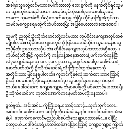
အခါမှာသူမတို့လင်မယားပေါက်ထားတဲ့ သေးခွက်ကို မနက်တိုင်ရင်သူမ
က သွားသွန်ပေးရပါတယ်။ အလုပ်လုပ်တဲ့အခါမှာအမှားပါသွားလို့
ကတော့ သူမတစ်ကိုယ်လုံးအဝတ်တွေချွတ်ပြီး တိုင်မှာကြိုးနဲ့တုပ်ကာ
ထမင်းမကျွေးရေမတိုက်ဘဲပစ်ထားပြီး အပြစ်ပေးတာလဲခဏခဏပါ။
သူမကို ညတိုင်းဦးသိုက်မောင်းတို့လင်မယား လုပ်ခိုင်းနေကျအလုပ်တစ်
ခုရှိပါတယ်။ ထိုခိုင်းနေကျအလုပ်ကို မြင်ယောင်မိတိုင်း သူမအမုန်းတွေ
ကပိုမိုတိုးပွားလာသလိုပါဘဲ။ ထိုခိုင်းနေကျအလုပ်ကဘာလဲဆိုတော့..။
ကိုယ်လုံးတီးဖြင့် ကုတင်ကို ကန့်လန့်အနေအထားနဲ့ ပက်လက်လှန်ပြီး
လဲှလျောင်းနေရတဲ့ ကျော့ကျော့ဟာ သူမမျက်နှာပေါ်မှာ ဒေါ်ဇင်မာရဲ့
စောက်ပတ်ထဲကို ဦးသိုက်မောင်းရဲ့လီးကြီးဝင်ထွက်နေတာကို
အတိုင်းသားမြင်နေရပါတယ်။ ကုတင်ကိုနှစ်လုံးဆက်ထားတာကြောင့်
ဦးသိုက်မောင်းတို့လိုးနေတဲ့အောက်မှာ သူမမျက်နှာကရောက်နေပါ
တယ်။ ဒေါ်ဇင်မာက ကျော့ကျော့မျက်နှာပေါ်ခွလို့ ဖင်ထောင်ပေးထားပြီး
ဦးသိုက်မောင်းက ကုတင်အောက်ကနေမတ်တပ်လိုးနေတာပါ။
ဖွတ်ဖွတ်…အင်းအင်း…ကိုကြီးရေ..ဆောင့်ဆောင့်…သွက်သွက်လေး…
အင်းအင်း ဒေါ်ဇင်မာက ဖင်ကြီးကိုယမ်းခါနေရင်း တအင်းအင်းတအဲအဲ
နဲ့ပါ.. အောက်ကကောင်မညဉ်းပါးစပ်ကိုသေချာဟထားစမ်း…။ ငါပြီး
တော့မယ်…ဒေါ်ဇင်မာရဲ့မာထန်ထန်အပြောကြောင့် ကျော့ကျော့ကြောက်