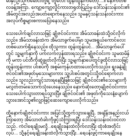
မာနှင်ဦးသိုက်မောင်းတို့ရဲ့ တူလေး ထွန်းထွန်းကတော့…..။ နောက်တစ်
လခန့်အကြာ.. ကျော့ကျော့လှိုင်ကားတရုတ်ပြည်မှ ဒေါ်သန်းသန်းဝင်း၏
အိမ်တွင်အလည်အပတ်ရောက်နေသည်။ သူမနှင့်သန်းသန်းဝင်းကား
အလုပ်ကိစ္စများစကားပြောနေသည်။
သေးပေါက်ချင်လာသဖြင့် ချိုဇင်ဝင်းကား အိမ်သာခန်းထဲသို့ဝင်လိုက်
သည်။ အိမ်သာခန်းထဲက အိမ်သာခွက်ပေါ်မှာ သူမအရွယ်ကောင်လေး
တစ်ယောက်ရှိနေသည်။ ထိုသူကား ထွန်းထွန်းပင်… အိမ်သာခွက်ပေါ်
တွင် သူ့မျက်နှာကို ပက်လက်လှန်ထားရသည်။ ချိုဇင်ဝင်းက သူမထမိန်
ကို မကာ ပင်တီကိုဆွဲချွတ်လိုက်ပြီး သူ့မျက်နှာပေါ်တွင်ခွထိုင်လာသဖြင့်
ထွန်းထွန်းကား ပါးစပ်ကို အစွမ်းကုန်ဟထားပေးလိုက်သည်။ ရှုးခနဲ့ချို
ဇင်ဝင်း၏အဖုတ်မှသေးများကား သူ့ပါးစပ်အတွင်းသို့ဝင်ရောက်လာ
သည်။ သူလည်းကျင့်သားရနေပြီဖြစ်သဖြင့် ချိုဇင်ဝင်း၏သေးများကို
မလွတ်တမ်းသောက်သုံးပေးနေသည်။ နောက်ဆုံးတော့ချိုဇင်ဝင်းကား
သေးပေါက်သွားတာရပ်သွားပြီ။ ချိုဇင်ဝင်း၏ အဖုတ်ကိုသေးနံ့ပျောက်
သွားအောင်သူ၏လျှာဖြင့်ဆေးကျောပေးလိုက်သည်။
ထို့နောက်ချိုဇင်ဝင်းကား အပြင်သို့ထွက်သွားချေပြီ.. အချိန်အနည်းငယ်
ကြာတော့ အိမ်သာတံခါးကိုဖွင့်သံကြားရပြီး ဒေါ်သန်းသန်းဝင်းဝင်လာ
သည်.. ကဲငါရေချိုးမလို့…ရေချိုးခန်းထဲလိုက်လာပြီး ထုံးစံအတိုင်း
လုပ်…. သို့နှင့်ရေချိုးခန်းထဲလိုက်သွားပြီး…ရေပန်းဖွင့်ကာရေချိုးနေ