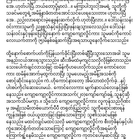
အေ..ဟုတ်ပါပြီ..ဘယ်တော့ပို့မှာလဲ…။ မကြာပါဘူးငါ့အမရဲ့ သူတို့ကို
သခင်မတွေရဲ့အမိန့်နာခံတတ်အောင်သင်ပေးရသေးတာ။ ဟုတ်ပါပြီ
အေ…ညဉ်းလာရောင်းမဲ့နေ့ဖုန်းဆက်လိုက်.ဟုတ်ပြီလား..။ ဒေါ်သန်းသန်း
ဝင်းကားသူမကို ညူစူသံနှင့်ပြောပြီးဖုန်းချသွားလေသည်။ ဒေါ်သန်း
သန်းဝင်းနှင့်ဖုန်းပြောပြိးနောက် ကျော့ကျော့လှိုင်ကား သူမဖင်ကိုကောင်
လေးယက်တာကို (၅)မိနစ်ခန့်ဆက်ပြီးအရသာယူနေလိုက်သေးသည်။
ထို့နောက်စောက်ပတ်ကိုပြန်ယက်ခိုင်းပြီးတစ်ချီပြီးသွားသောအခါ သူမ
အနည်းငယ်အားရသွားသည်။ ဆီးအိမ်ထဲမှကျင်သလိုလိုဖြစ်လာသည်။
သေးပေါက်ချင်လာသဖြင့် ထမိန်ကိုဟပေးလိုက်သည်။ ကောင်လေး
ကား ထမိန်အောက်မှထွက်လာပြီး သူမပေးမည့်အမိန့်အသစ်ကို
စောင့်ဆိုင်းနေသည်။ ကဲ..ဟိုကောင်နားတော့ အိမ်သာထဲလိုက်ခဲ့…နင့်
ပါးစပ်ကိုငါဆေးပေးမယ်.. ကောင်လေးကား မျက်နှာငယ်လေးနှင့်ဖြစ်
နေသည်။ ကျော့ကျော့လှိုင်ကားအသက်(၂၀)ကျော်ကျော်ခန့်..သူနှင့်ဆို
အသက်သိပ်မကွာ..။ သို့သော် ကျော့ကျော့လှိုင်ကား လူကုန်သည်ဂိုဏ်း
မှ အမျိုးသမီးတစ်ယောက်ပီပီ တရုတ်ပြည်တွင် သူ့ကိုရောင်းစားရန်
ကျွန်အဖြစ် ဝယ်ယူထားခြင်းဖြစ်သောကြောင့် သူ၏သခင်မဖြစ်
နေသည်။ မထင်လျင်မထင်သလို မကျော့ကျော့လှိုင်က စီးတဲ့ဖိနပ်နှင့်ပါး
ကွဲအောင်ရိုက်တတ်သောကြောင့် ကျော့ကျော့လှိုင်ကိုအရမ်းကို
ကြောက်ရွံ့နေမိသည်။ ကျော့ကျော့လှိုင်က ကုတင်ပေါ်မှဆင်းပြိး သူ့