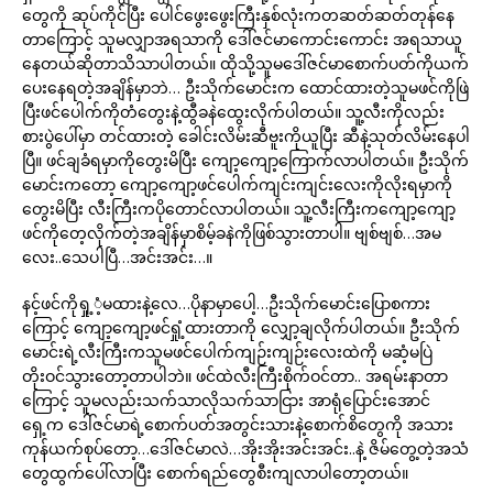
တွေကို ဆုပ်ကိုင်ပြီး ပေါင်ဖွေးဖွေးကြီးနှစ်လုံးကတဆတ်ဆတ်တုန်နေ
တာကြောင့် သူမလျှာအရသာကို ဒေါ်ဇင်မာကောင်းကောင်း အရသာယူ
နေတယ်ဆိုတာသိသာပါတယ်။ ထိုသို့သူမဒေါ်ဇင်မာစောက်ပတ်ကိုယက်
ပေးနေရတဲ့အချိန်မှာဘဲ… ဦးသိုက်မောင်းက ထောင်ထားတဲ့သူမဖင်ကိုဖြဲ
ပြီးဖင်ပေါက်ကိုတံတွေးနဲ့ထွီခနဲထွေးလိုက်ပါတယ်။ သူ့လီးကိုလည်း
စားပွဲပေါ်မှာ တင်ထားတဲ့ ခေါင်းလိမ်းဆီဗူးကိုယူပြီး ဆီနဲ့သုတ်လိမ်းနေပါ
ပြီ။ ဖင်ချခံရမှာကိုတွေးမိပြီး ကျော့ကျော့ကြောက်လာပါတယ်။ ဦးသိုက်
မောင်းကတော့ ကျော့ကျော့ဖင်ပေါက်ကျင်းကျင်းလေးကိုလိုးရမှာကို
တွေးမိပြီး လီးကြီးကပိုတောင်လာပါတယ်။ သူ့လီးကြီးကကျော့ကျော့
ဖင်ကိုတေ့လိုက်တဲ့အချိန်မှာစိမ့်ခနဲကိုဖြစ်သွားတာပါ။ ဗျစ်ဗျစ်…အမ
လေး..သေပါပြီ…အင်းအင်း…။
နင့်ဖင်ကိုရှု့ံ့မထားနဲ့လေ…ပိုနာမှာပေါ့…ဦးသိုက်မောင်းပြောစကား
ကြောင့် ကျော့ကျော့ဖင်ရှုံ့ထားတာကို လျှော့ချလိုက်ပါတယ်။ ဦးသိုက်
မောင်းရဲ့လီးကြီးကသူမဖင်ပေါက်ကျဉ်းကျဉ်းလေးထဲကို မဆံ့မပြဲ
တိုးဝင်သွားတော့တာပါဘဲ။ ဖင်ထဲလီးကြီးစိုက်ဝင်တာ.. အရမ်းနာတာ
ကြောင့် သူမလည်းသက်သာလိုသက်သာငြား အာရုံပြောင်းအောင်
ရှေ့က ဒေါ်ဇင်မာရဲ့စောက်ပတ်အတွင်းသားနဲ့စောက်စိတွေကို အသား
ကုန်ယက်စုပ်တော့…ဒေါ်ဇင်မာလဲ…အိုးအိုးအင်းအင်း..နဲ့ ဇိမ်တွေ့တဲ့အသံ
တွေထွက်ပေါ်လာပြီး စောက်ရည်တွေစီးကျလာပါတော့တယ်။