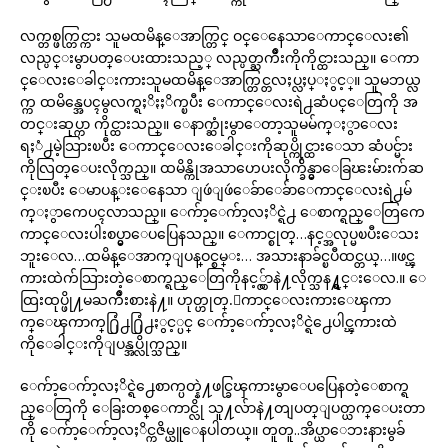
လက္တစ္ဖက္တြင္ကား သူမထမိန္ေအာက္တြင္ ဝင္ေနေသာေကာင္ေလး၏
လည္ပင္းမွာပတ္ေပးထားသည့္ လည္ပတ္ႀကိဳးကိုကိုင္ထားသည္။ ေကာ
င္ေလးေခါင္းကားသူမထမိန္ေအာက္တြင္တလႈပ္လႈပ္ႏွင့္။ သူမဘယ္လ
က္က ထမိန္အေပၚမွလက္ရႈိႏႈိက္ၿပီး ေကာင္ေလးရဲ႕ဆံပင္ေတြကို အ
တင္းဆုပ္ကာ ကိုင္ထားသည္။ ေနာက္ဆုံးမွာေတာ့သူမမ်က္ႏွာေလး
ရႈံ႕မဲ့သြားၿပီး ေကာင္ေလးေခါင္းကိုဆုပ္ကိုင္ထားေသာ ဆံပင္မ်ား
ကိုလြတ္ေပးလိုက္သည္။ ထမိန္ကိုအသာဟေပးလိုက္ခ်ိန္မွာေခြၽးမ်ားက်ဆ
င္းၿပီး ေမာပန္းေနေသာ ျဖဴျဖဴေခ်ာေခ်ာေကာင္ေလးရဲ႕မ်
က္ႏွာကေပၚလာသည္။ ေက်ာ့ေက်ာ့လႈိင္ရဲ႕ ေစာက္ရည္ေတြကေ
ကာင္ေလးပါးစပ္မွာေပပြေနသည္။ ေကာင္စုတ္…နင့္အလုပ္မၿပီးေသး
ဘူးေလ…ထမိန္ေအာက္ျပန္ဝင္စမ္း… အသားနာခ်င္ၿပီထင္တယ္…။ဖင္ၾ
ကားထဲက်သြားတဲ့ေစာက္ရည္ေတြကိုနင့္လွ်ာနဲ႔လိုက္သန႔္ရွင္းေလ.။ ေ
ထြးထုပ္ဖို႔မႀကိဳးစားနဲ႔။ ဟုတ္ဟုတ္.ေကာင္ေလးကားေၾကာ
က္ေၾကာက္႐ြံ႕႐ြံ႕ႏွင့္ပင္ ေက်ာ့ေက်ာ့လႈိင္ရဲ႕ေပါင္ၾကားထဲ
ကိုေခါင္းကိုျပန္အပ္လိုက္သည္။
ေက်ာ့ေက်ာ့လႈိင္ရဲ႕ေစာက္ပတ္နဲ႔ဖင္ခြၾကားမွာေပပြေနတဲ့ေစာက္ရ
ည္ေတြကို ေခြးတစ္ေကာင္လို သူ႔လ်ာနဲ႔တျပတ္ျပတ္ယက္ေပးတာ
ကို ေက်ာ့ေက်ာ့လႈိင္ကဇိမ္ယူေနပါတယ္။ တူတူ..အိပ္ယာေဘးနားမွခ်