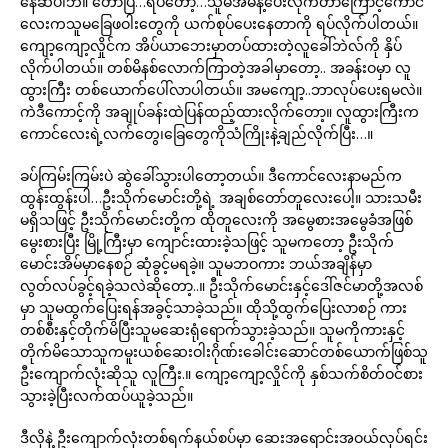
နေဆဲပါဘဲ။ တော်ပြီ…ရပ်တော့…သူမအမိန့်ပေးလိုက်တာကြောင့်ကောင်
လေးကသူမခြေဖဝါးတွေကို ယက်စုပ်ပေးနေတာကို ရပ်လိုက်ပါတယ်။
ကျော့ကျော့လှိုင်က အိပ်ယာဘေးမှာတပ်ထားတဲ့လူခေါ်ဘဲလ်ကို နှိပ်
လိုက်ပါတယ်။ တစ်မိနစ်လောက်ကြာတဲ့အခါမှာတော့.. အခန်းဝမှာ လူ
ထွားကြီး တစ်ယောက်ပေါ်လာပါတယ်။ အမကျော့..ဘာလုပ်ပေးရမလဲ။
ကဲဒီကောင့်ကို အချုပ်ခန်းထဲပြန်ထည့်ထားလိုက်တော့။ လူထွားကြီးက
ကောင်လေးရဲ့လက်တွေ၊ခြေတွေကိုသံကြိုးနဲ့ချည်လိုက်ပြီး…။
ခပ်ကြမ်းကြမ်းပဲ ဆွဲခေါ်သွားပါတော့တယ်။ ဒီကောင်လေးနာမည်က
ထွန်းထွန်းပါ…ဦးသိုက်မောင်းတို့ရဲ့ အချစ်တော်တူလေးပေါ့။ သားသမီး
မရှိသဖြင့် ဦးသိုက်မောင်းတို့က ထိုတူလေးကို အမွေစားအမွေခံအဖြစ်
မွေးစားပြီး မြို့ကြီးမှာ ကျောင်းထားခဲ့သဖြင့် သူမကတော့ ဦးသိုက်
မောင်းအိမ်မှာနေစဉ် ဆုံခွင့်မရခဲ့။ သူမဘဝကား ဘယ်အချိန်မှာ
လွတ်လပ်ခွင့်ရခဲ့သလဲဆိုတော့..။ ဦးသိုက်မောင်းနှင့်ဒေါ်ဇင်မာတို့အလစ်
မှာ သူမထွက်ပြေးရန်အခွင့်သာခဲ့သည်။ ထိုသို့ထွက်ပြေးလာစဉ် ကား
တစ်စီးနှင့်တိုက်မိပြီးသူမဆေးရုံရောက်သွားခဲ့သည်။ သူမကိုကားနှင့်
တိုက်မိသောသူကမူးယစ်ဆေးဝါးဂိုဏ်းခေါင်းဆောင်တစ်ယောက်ဖြစ်သူ
ဦးကျောက်လုံးဆိုသူ လူကြီး.။ ကျော့ကျော့လှိုင်ကို နှစ်သက်စိတ်ဝင်စား
သွားခဲ့ပြီးလက်ထပ်ယူခဲ့သည်။
ဒီလိုနဲ့ ဦးကျောက်လုံးတစ်ရက်နယ်စပ်မှာ ဆေးအရောင်းအဝယ်လုပ်ရင်း