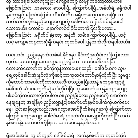
တဲ့ သားရေခါးပတ်ကိုယူပြီး ကျော့ကျော့ လိမ့်ရိုက်တော့တာပါဘဲ။
ဖြောင်းဖြောင်း…အမလေး..သေပါပြီ…ကြောက်ပါပြီ…အန်တီရဲ့ မရိုက်ပါ
နဲ့တော့ရှင့်..ဖြောင်းဖြောင်း..အီးဟီးဟီး အရှိုးရာတွေထင်သွားပြီး..တ
ဆတ်ဆတ်တုန်နေတဲ့ကျော့ကျော့ကို ဒေါ်ဇင်မာက ရိုက်ရင်းနဲ့မေးပါ
သေးတယ်။ ကောင်မ…နောက်တစ်ခါခိုင်းတာကိုငြင်းဦးမလား…
ဖြောင်းဖြောင်း…မရိုက်ပါနဲ့တော့..အန်တီ..သမီးကြောက်လှပါပြီ…ဟင့်
ဟင့် ကျော့ကျော့ကားငိုရှိုက်ရင်း ကုတင်ပေါ်ပြန်တက်လိုက်ရပါတယ်။
ဟင်းဟင်း…ညဉ်းနောက်တစ်ခါ..ခိုင်းရင်..ခိုင်းတဲ့အတိုင်းလုပ်ကြားလား..
ဟုတ်…ဟုတ်ကဲ့ရှင့်..။ ကျော့ကျော့လှိုင်က ကုတင်ပေါ်တက်ပြီး
လေးဖက်ထောက်က ဖင်ကိုကုန်းထားပေးရသည်။ ဒေါ်ဇင်မာက သူမ
ရှေ့တွင်ခေါင်းအုံးနှစ်လုံးကိုဆင့်ကာကုတင်ဘောင်မှာမှီလိုက်ပြီး သူမဒူး
ကိုထောင်ကာပေါင်ကိုကားထားလိုက်သည်။ ပြီးတာနဲ့ ကျော့ကျော့ရဲ့
ခေါင်းကို ဆံပင်တွေကိုဆွဲဆုပ်လိုက်ပြီး သူမစောက်ပတ်နဲ့ကျော့ကျော့
ပါးစပ်ကိုကပ်ထားလိုက်ပါတယ်။ ညဉ်းဦးလေး ညဉ်းဖင်ကို နောက်က
နေချနေတဲ့ အချိန်မှာ ညဉ်းလျှာနဲ့ငါ့စောက်ပတ်နဲ့ဖင်ပေါက်ကိုယက်ပေး
နေ။ ငြင်းဆန်လျှင်လည်းအရေကွာအောင်ရိုက်ခံနေရမှာကို ကြောက်တာ
ကြောင့် ကျော့ကျော့ ဒေါ်ဇင်မာရဲ့ အဖုတ်ကိုသူမလျှာကိုထုတ်ပြီး လက်
နှစ်ဖက်နဲ့စောက်ပတ်ကိုဖြဲကာ ယက်ပေးနေရပါတယ်။
ရှီးအင်းအင်း..ကျွတ်ကျွတ် ဒေါ်ဇင်မာရဲ့ လက်နှစ်ဖက်က ကုတင်တိုင်