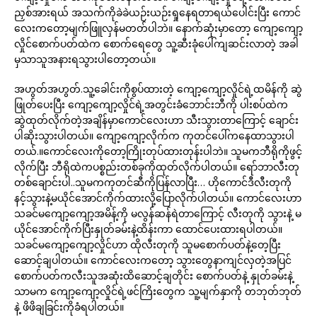
ညှစ်အားရယ် အသက်ကိုခဲခဲယဉ်းယဉ်းရှုနေရတာရယ်ပေါင်းပြီး ကောင်
လေးကတော့မျက်ဖြူလှန်မတတ်ပါဘဲ။ နောက်ဆုံးမှာတော့ ကျော့ကျော့
လှိုင်စောက်ပတ်ထဲက စောက်ရေတွေ သူ့ဆီးခုံပေါ်ကျဆင်းလာတဲ့ အခါ
မှသာသူအနားရသွားပါတော့တယ်။
အဟွတ်အဟွတ်.သူ့ခေါင်းကိုစွပ်ထားတဲ့ ကျော့ကျော့လှိုင်ရဲ့ထမိန်ကို ဆွဲ
ဖြုတ်ပေးပြီး ကျော့ကျော့လှိုင်ရဲ့အတွင်းခံဘောင်းဘီကို ပါးစပ်ထဲက
ဆွဲထုတ်လိုက်တဲ့အချိန်မှာကောင်လေးဟာ သီးသွားတာကြောင့် ချောင်း
ပါဆိုးသွားပါတယ်။ ကျော့ကျော့လိုက်က ကုတင်ပေါ်ကနေထာသွားပါ
တယ်.။ကောင်လေးကိုတော့ကြိုးတုပ်ထားတုန်းပါဘဲ။ သူမကဘီရိုကိုဖွင့်
လိုက်ပြီး ဘီရိုထဲကပစ္စည်းတစ်ခုကိုထုတ်လိုက်ပါတယ်။ ရော်ဘာလီးတု
တစ်ချောင်းပါ..သူမကကုတင်ဆီကိုပြန်လာပြီး… ဟိုကောင်ဒီလီးတုကို
နင့်သွားနဲ့မယိုင်အောင်ကိုက်ထားလို့ပြောလိုက်ပါတယ်။ ကောင်လေးဟာ
သခင်မကျော့ကျော့အမိန့်ကို မလွန်ဆန်ရဲတာကြောင့် လီးတုကို သွားနဲ့ မ
ယိုင်အောင်ကိုက်ပြီးနှုတ်ခမ်းနဲ့ထိန်းကာ ထောင်ပေးထားရပါတယ်။
သခင်မကျော့ကျော့လှိုင်ဟာ ထိုလီးတုကို သူမစောက်ပတ်နဲ့တေ့ပြီး
ဆောင့်ချပါတယ်။ ကောင်လေးကတော့ သွားတွေနာကျင်လှတဲ့အပြင်
စောက်ပတ်ကလီးသူအဆုံးထိဆောင့်ချတိုင်း စောက်ပတ်နဲ့ နှုတ်ခမ်းနဲ့
သာမက ကျော့ကျော့လှိုင်ရဲ့ဖင်ကြိးတွေက သူ့မျက်နှာကို တဘုတ်ဘုတ်
နဲ့ ဖိဖိချခြင်းကိုခံရပါတယ်။