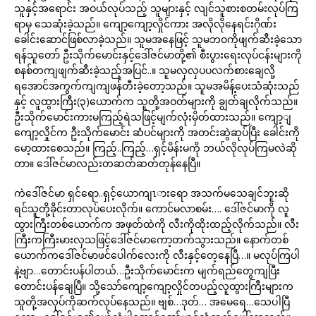
သူနှင့်အရောင်း အဝယ်လုပ်သည့် သူများနှင့် လျင်သူစားစတမ်းလုပ်ကြ
ရာမှ သေဆုံးခဲ့သည်။ ကျော့ကျော့လှိုင်ကား အလိုလိုနေရင်းဂိုဏ်း
ခေါင်းဆောင်ဖြစ်လာခဲ့သည်။ သူမအနေဖြင့် သူမဘဝကိုဖျက်ဆီးခဲ့သော
ရန်သူတော် ဦးသိုက်မောင်းနှင့်ဒေါ်ဇင်မာတို့၏ စီးပွားရေးလုပ်ငန်းများကို
စနစ်တကျဖျက်ဆီးခဲ့သည့်အပြင်..။ သူမလှလှပပလက်စားချေလို့
ရအောင်အကွက်ကျကျဖန်တီးခဲ့တော့သည်။ သူမအမိန့်ပေးသံဆုံးသည်
နှင့် လူထွားကြီး(၃)ယောက်က သူတို့အဝတ်များကို ချွတ်ချလိုက်သည်။
ဦးသိုက်မောင်းကားမကြည့်ရဲသဖြင့်မျက်လုံးမှိတ်ထားသည်။ ကျော့ျ
ကျော့လှိုင်က ဦးသိုက်မောင်း ဆံပင်များကို အတင်းဆွဲဆုပ်ပြီး ခေါင်းကို
မော့ထားစေသည်။ ကြည့်..ကြည့်…ရှင့်မိန်းမကို ဘယ်လိုလုပ်ကြမလဲဆို
တာ။ ဒေါ်ဇင်မာလည်းတဆတ်ဆတ်တုန်နေပြီ။
ကဲဒေါ်ဇင်မာ ရှင်ရော..ရှင့်ယောကျၤားရော အသက်မသေချင်ဘူးဆို
ရင်သူတို့ခိုင်းတာလုပ်ပေးလိုက်။ ကောင်မလာစမ်း…. ဒေါ်ဇင်မာကို လူ
ထွားကြီးတစ်ယောက်က အဖုတ်ထဲကို လီးကိုထိုးထည့်လိုက်သည်။ လီး
ကြီးကကြီးမားလှသဖြင့်ဒေါ်ဇင်မာကော့တက်သွားသည်။ နောက်တစ်
ယောက်ကဒေါ်ဇင်မာဖင်ပေါက်လေးကို လီးနှင့်တေ့နေပြီ…။ မလုပ်ကြပါ
နဲ့ဗျာ…တောင်းပန်ပါတယ်…ဦးသိုက်မောင်းက မျက်ရည်တွေကျပြီး
တောင်းပန်ချေပြီ။ သို့သော်ကျော့ကျော့လှိုင်တပည့်လူထွားကြီးများက
သူတို့အလုပ်ကိုဆက်လုပ်နေသည်။ ဗျစ်…ဒုတ်… အမေရေ…သေပါပြီ