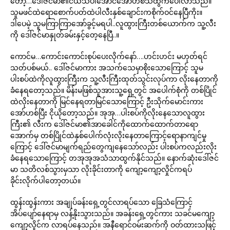
တော့…ဒေါ်ဇင်မာ၏ငယ်သံပါအောင်အော်ဟစ်သံထွက်ပေါ်လာသည်။
သူမဖင်ထဲရောစောက်ပတ်ထဲပါလီးနှစ်ချောင်းကစိုက်ဝင်နေပြီကိုး။
ဒါပေမဲ့ သူမကြာကြာအော်ခွင့်မရပါ..လူထွားကြီးတစ်ယောက်က သူ့လီး
ကို ဒေါ်ဇင်မာနှုတ်ခမ်းနှင့်တေ့နေပြီ..။
ကောင်မ…ကောင်းကောင်းစုပ်ပေးလိုက်နော်….ဟင်းဟင်း မဟုတ်ရင်
သတ်ပစ်မယ်.. ဒေါ်ဇင်မာကား အသက်သေမှာစိုးသောကြောင့် သူမ
ပါးစပ်ထဲကိုလူထွားကြီးက သူ့လီးကြီးထုတ်သွင်းလုပ်ကာ လိုးနေတာကို
ခံနေရတော့သည်။ မိန်းမဖြစ်သူအားသူ့ရှေ့တွင် အပေါက်စုံကို တစ်ပြိုင်
ထဲလိုးနေတာကို မြင်နေရတာမြင်သောကြောင့် ဦးသိုက်မောင်းကား
အော်ဟစ်ပြီး ငိုယိုတော့သည်။ အုအု…ပါးစပ်ကိုလိုးနေသောလူထွား
ကြီး၏ လီးက ဒေါ်ဇင်မာ၏အာခေါင်ကိုထောက်ထောက်တာရော
အောက်မှ တစ်ပြိုင်ထဲနှစ်ပေါက်လုံးလိုးနေတာကြောင့်ရောနာကျင်မှု
ကြောင့် ဒေါ်ဇင်မာမျက်ရည်တွေကျနေသော်လည်း ပါးစပ်ကလည်းလိုး
ခံနေရသောကြောင့် တအုအုအသံသာထွက်နိုင်သည်။ နောက်ဆုံးဒေါ်ဇင်
မာ သတိလစ်သွားမှသာ လိုးခိုင်းတာကို ကျော့ကျော့လှိုင်ကရပ်
ခိုင်းလိုက်ပါတော့တယ်။
ထွန်းထွန်းကား အချုပ်ခန်းရှေ့တွင်လာရပ်သော ခြေသံကြောင့်
အိပ်ပျော်နေရာမှ လန့်နိုးသွားသည်။ အခန်းရှေ့တွင်ကား သခင်မကျော့
ကျော့လှိုင်က လာရပ်နေသည်။ အနီရောင်ဝမ်းဆက်ကို ဝတ်ထားသဖြင့်