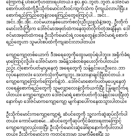
ကြောက်နဲ့ ပါးစပ်ကိုဟထားရပါတယ်.။ စွပ်..စွပ်..ဘွတ်..ဘွတ်..ဒေါ်ဇင်မာ
စောက်ပတ်ထဲကိုဦးသိုက်မောင်းလီးဝင်/ထွက်သံက ပိုကျယ်လာပါပြီး.။
စောက်ရည်ကြည်တွေနဲ့လရေကြည်တွေကြောင့်ပါ… အင်း…
အင်း..အိုး..အိုး…လင်မယားနှစ်ယောက်စလုံးညီးညူသံနဲ့အတူ.. ဦးတိုက်
မောင်းလီးကြီးက ဒေါ်ဇင်မာအဖုတ်ထဲကနေထုတ်လိုက်တဲ့အချိန်မှာ. ဒေါ်
ဇင်မာအဖုတ်ထဲကနေ ဦးသိုက်မောင်းရဲ့လရေတွေနဲ့ဒေါ်ဇင်မာရဲ့စောက်
ရည်တွေဟာ သူမပါးစပ်ထဲကိုကျဆင်းလာပါတယ်။
ကျော့ကျော့တစ်ယောက် ဒီအရေတွေကိုထွေးမထုပ်ရဲပါဘူး။ အရိုက်ခံရ
မှာကြောင့်လို့ပါ။ ဒေါ်ဇင်မာက အမိန့်သစ်တစ်ခုပေးလိုက်ပါတယ်။
ညဉ်း..ငါ့စောက်ပတ်မှာပွနေတဲ့ အရေတွေကို သန့်ရှင်းပေးဦးလေ..ဘာ
လုပ်နေတာလဲ။ သောက်သုံးကိုမကျဘူး..အသားနာချင်ပြီထင်တယ်..။
ကျော့ကျော့ကြောက်ကြောက်နဲ့ဘဲ…ဒေါ်ဇင်မာစောက်ပတ်မှပေပွနေတဲ့
လရေနဲ့စောက်ရည်တွေကို သူမလျှာလေးနဲ့လိုက်ယက်ပြီး ြမ်ုချလိုက်ရ
ပါတယ်။ ကျော့ကျော့ဟာ ဒေါ်ဇင်မာရဲ့စောက်ပတ်ကိုသန့်ရှင်းပေးပြီးတဲ့
နောက်မှာ ဒေါ်ဇင်မာကကျော့ကျော့ မျက်နှာပေါ်ကနေထသွားပါတယ်။
ဦးသိုက်မောင်းကကျော့ကျော့ရဲ့ ဆံပင်တွေကို သူ့လက်ဆွဲဆုပ်လိုက်ပါ
တယ်။ ကောင်မထစမ်း….ဆံပင်တွေကိုဆုပ်ကိုင်ခံထားရတာကြောင့်
ကျော့ကျော့လည်းထပြီး ဦးသိုက်မောင်းဆွဲခေါ်ရာနောက်ကိုပါလာပါ
တယ်။ ဦးသိုက်မောင်းက ကုတင်ဘေးမှာ သူမကိုမှီစေပြီး သူ့