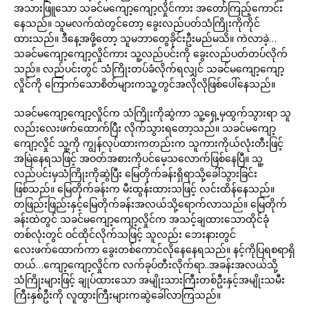
အသားဖြူသော သခင်မကျော့ကျော့လှိုင်ကား အတော်ကြည့်ကောင်း
နေသည်။ သူမလက်ထဲတွင်တော့ ခွေးလည်ပတ်သံကြိုးကိုကိုင်
ထားသည်။ ဒီနေ့အဖို့တော့ သူမဘာတွေခိုင်းဦးမည်မသိ။ ကဲလာခဲ့…
သခင်မကျော့ကျော့လှိုင်ကား သူ့လည်ပင်းကို ခွေးလည်ပတ်တပ်လိုက်
သည်။ လည်ပင်းတွင် သံကြိုးတပ်ခံလိုက်ရလျှင် သခင်မကျော့ကျော့
လှိုင်ကို ကြောက်သောစိတ်များကသူ့တွင်အလိုလိုဖြစ်ပေါ်နေသည်။
သခင်မကျော့ကျော့လှိုင်က သံကြိုးကိုဆွဲကာ သူ့ရှေ့မှထွက်သွားရာ သူ
လည်းလေးဖက်ထောက်ပြီး လိုက်သွားရတော့သည်။ သခင်မကျော့
ကျော့လှိုင် သူ့ကို ကျွန်လုပ်ထားကတည်းက သူကားကိုယ်လုံးတီးဖြင့်
အမြဲနေရသဖြင့် အဝတ်အစားကိုပင်မေ့သလောက်ဖြစ်နေပြီ။ သူ့
လည်ပင်းမှသံကြိုးကိုဆွဲပြီး မြေတိုက်ခန်းရှိရာသို့ခေါ်သွားခြင်း
ဖြစ်သည်။ မြေတိုက်ခန်းက မီးထွန်းထားသဖြင့် လင်းထိန်နေသည်။
တဖြည်းဖြည်းနှင့်မြေတိုက်ခန်းအလယ်သို့ရောက်လာသည်။ မြေတိုက်
ခန်းထဲတွင် သခင်မကျော့ကျော့လှိုင်က အသင့်ချထားသောထိုင်ခုံ
တစ်လုံးတွင် ဝင်ထိုင်လိုက်သဖြင့် သူလည်း ဘေးနားတွင်
လေးဖက်ထောက်ကာ ခွေးတစ်ကောင်လိုနေနေရသည်။ နင့်ကိုပြရစရာရှိ
တယ်…ကျော့ကျော့လှိုင်က လက်ခုပ်တီးလိုက်ရာ..အခန်းအလယ်သို့
သံကြိုးများဖြင့် ချုပ်ထားသော အမျိုးသားကြီးတစ်ဦးနှင့်အမျိုးသမီး
ကြီးနှစ်ဦးကို လူထွားကြီးများကဆွဲခေါ်လာကြသည်။