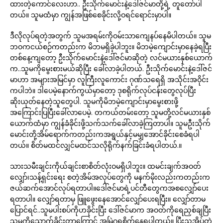
ထားတဲ့ကောင်လေးဟာ.. ဦးသိုက်မောင်းနဲ့ဒေါ်ဇင်မာတို့ရဲ့ တူတော်ပါ
တယ်။ သူမထံမှာ ကျွန်အဖြစ်စေခိုင်းလို့ဝရင်ရောင်းမှာပါ။
ဒီလိုလုပ်ရတဲ့အတွက် သူမအရမ်းကိုဝမ်းသာကျေနပ်နေမိပါတယ်။ သူမ
ဘဝကငယ်စဉ်ကတည်းက မိဘမရှိခဲ့ပါဘူး။ မိဘမဲ့ကျောင်းမှာနေခဲ့ရပြီး
တစ်နေ့ကျတော့ ဦးသိုက်မောင်းနဲ့ဒေါ်ဇင်မာဆိုတဲ့ လင်မယားနှစ်ယောက်
က..သူမကိုမွေးစားမယ်ဆိုပြီး ခေါ်လာခဲ့ပါတယ်. ဦးသိုက်မောင်းနဲ့ဒေါ်ဇင်
မာဟာ အများအမြင်မှာ လူကြီးလူကောင်း ဂုဏ်သရေရှိ အသိုင်းအဝိုင်း
ကပါဘဲ။ ဒါပေမဲ့နောက်ကွယ်မှာတော့ ဒုစရိုက်လုပ်ငန်းတွေလုပ်ပြီး
ဆိုးယုတ်နေတဲ့သူတွေပါ. သူမကိုမိဘမဲ့ကျောင်းမှာမွေးစားဖို့
အကြောင်းပြပြီးခေါ်လာပေမဲ့. တကယ်တမ်းတော့ သူမတို့လင်မယားနှစ်
ယောက်ထံမှာ ကျွန်ခံခိုင်းဖို့သက်သက်ခေါ်လာခဲ့ကြတာပါ။ သူမဦးသိုက်
မောင်းတို့အိမ်ရောက်ကတည်းကအရွယ်နှင့်မမျှအောင်ခိုင်းစေခံရပါ
တယ်။ စိတ်မထင်လျှင်မထင်သလိုရိုက်နက်ခြင်းခံရပါတယ်.။
သားသမီးချင်းကိုယ်ချင်းစာစိတ်လုံးဝမရှိပါဘူး။ ထမင်းချက်အဝတ်
လျှော်၊သန့်ရှင်းရေး စတဲ့အိမ်အလုပ်တွေကို မနက်မိုးလည်းကတည်းက
ဇယ်ဆက်အောင်လုပ်ရတာပါ။ဒေါ်ဇင်မာရဲ့ပင်တီတွေကအစလျှော်ပေး
ရတာပါ။ လျှော်ရတာမှ ဖြူဖွေးနေအောင်လျှော်ပေးရပြီး။ လျှော်တာမ
ပြောင်ရင်..သူမပါးစပ်ကိုဟခိုင်းပြီး ဒေါ်ဇင်မာက အဝတ်ကိုရေညှစ်ချပြီး
သူမကိုသောက်ခိုင်းတာကြောင့် အမြဲဂရုစိုက်နေရပါတယ်။ ပြီးညအိပ်တဲ့