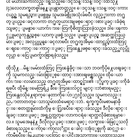
ပီး မယားႀကီးလည္းရွိသည္။ေဒၚသန္းသန္းဝင္းထံသို႔
(၄)လေလာက္မွတစ္ခါခန႔္ျပန္လာတတ္သည္။ ေဒၚသန္းသန္းဝင္းကား
ငယ္စဥ္က သူမရည္စားျဖစ္သူမွ သူမအခ်စ္ကိုအသုံးခ်ၿပီး လွည့္စားကာ တ႐ု
တ္ျပည္ေခၚလာကာ တ႐ုတ္မယားအျဖစ္ေရာင္းစားျခင္းခံခဲ့ရ
သျဖင့္ ျမန္မာေယာက်ၤားေတြကိုစိတ္နာသြားခဲ့သည္။ ဒါေၾကာ
င့္သူမလူကုန္သည္တစ္ေယာက္ျဖစ္ခဲ့သည္။ ျမန္မာျပည္မွ အဆက္အသြယ္
မ်ားျဖင့္ အလုပ္လုပ္ရန္ေခၚလာၿပီး တ႐ုတ္မအိမ္ေထာင္သည္မ်ားထံတြင္
ေဈးေကာင္းေကာင္းျဖင့္ ကြၽန္အျဖစ္ေရာင္းခ်သည့္အလုပ္ကို
လုပ္ကာ ေငြေျမာက္မ်ားစြာရခဲ့သည္။
ထိုသို႔….မိန္းမမ်ားထံတြင္ ကြၽန္ခံခိုင္းေသာ ဘဝကိုပို႔ေပးရျခင္း
ကို သူမကလည္းမ်ားစြာႏွစ္ေထာင္းအားရျဖစ္လွသည္။ ထိုေယာ
က်ၤားေလးမ်ားသည္ တ႐ုတ္မအိမ္ေထာင္ရွင္မ်ား၏ ႏွိပ္စက္ျခင္းကိုခံ
ရၿပီး ထိုမိန္းမေတြရဲ႕ ခ်ီးေကြၽးလ်င္ပင္ မျငင္းဘဲစားရမည့္
ကြၽန္ဘဝသို႔ေရာက္ေနတာကိုေပ်ာ္႐ႊင္မိသည္။ သူမကလည္း
ညႇာတာတတ္ေသာသူမ်ားထံမေရာင္းဘဲ.. ရက္စက္ၿပီးမစာမနာခို
င္းေစတတ္သူမ်ားထံကိုမွ ေ႐ြးၿပီးေရာင္းခ်သည္။ ဒီလိုေရာင္း
ခ်ျခင္းအားျဖင့္ အရွင္လတ္လတ္ေလာကငရဲေရာက္သလိုခံစားရမွာေ
လ.။ သူမအေနနဲ႔ ဒီလိုလုပ္ျခင္းအားျဖင့္ လက္စားေခ်ခြင့္ရသလို
ခံစားရသည္။ ေက်ာ့ေက်ာ့လႈိင္ကား ေခါင္းအုံးႏွစ္ခုကို ဆင့္ကာ ေ
က်ာမွီၿပီးေမြ႕ယာေပၚတြင္ ေပါင္ကိုအသာကားေပးထားသည္။