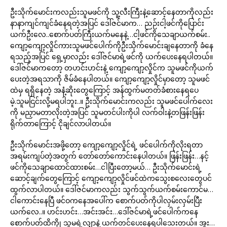
ဦးသိုက်မောင်းကလည်းသူမဖင်ကို သူ့လီးကြီးနဲ့ဆောင့်နေတာကိုလည်း
နာနာကျင်ကျင်ခံနေရတဲ့အပြင် ဒေါ်ဇင်မာက… ညဉ်းငါ့ဖင်ကိုပြောင်း
ယက်ဦးလေ..စောက်ပတ်ကြီးယက်မနေနဲ့…ငါ့ဖင်ကိုသေချာယက်စမ်း..
ကျော့ကျော့လှိုင်ကားသူမဖင်ပေါက်ကိုဦးသိုက်မောင်းချနေတာကို ခံနေ
ရသည့်အပြင် ရှေ့မှာလည်း ဒေါ်ဇင်မာရဲ့ဖင်ကို ယက်ပေးနေရပါတယ်။
ဒေါ်ဇင်မာကတော့ တဟင်းဟင်းနဲ့ ကျော့ကျော့လှိုင်က သူမဖင်ကိုယက်
ပေးတဲ့အရသာကို ဇိမ်ခံနေပါတယ်။ ကျော့ကျော့လှိုင်မှာတော့ သူမဖင်
ထဲမှ ရရှိနေတဲ့ အနံ့ဆိုးတွေကြောင့် အန်ထွက်မတတ်ခံစားနေရပေ
မဲ့.သူမငြင်းလို့မရပါဘူး..။ ဦးသိုက်မောင်းကလည်း သူမဖင်ပေါက်လေး
ကို မညှာမတာလိုးတဲ့အပြင် သူမတင်ပါးကိုပါ လက်ဝါးနဲ့တဖြန်းဖြန်း
ရိုက်တာကြောင့် ငိုချင်လာပါတယ်။
ဦးသိုက်မောင်းအဖို့တော့ ကျော့ကျော့လှိုင်ရဲ့ ဖင်ပေါက်ကိုလိုးရတာ
အရမ်းကျပ်တဲ့အတွက် တော်တော်ကောင်းနေပါတယ်။ ဖြန်းဖြန်း…နင့်
ဖင်ကိုသေချာထောင်ထားစမ်း…ငါပြီးတော့မယ်… ဦးသိုက်မောင်းရဲ့
ဆောင့်ချက်တွေကြောင့် ကျော့ကျော့လှိုင်ဖင်ထဲကသွေးစလေးတွေပင်
ထွက်လာပါတယ်။ ဒေါ်ဇင်မာကလည်း သွက်သွက်ယက်စမ်းကောင်မ…
ငါကောင်းနေပြီ ဖင်ဝကနေအပေါ်က စောက်ပတ်ကိုပါလှမ်းလှမ်းပြီး
ယက်လေ..။ ဟင်းဟင်း…အင်းအင်း…ဒေါ်ဇင်မာရဲ့ဖင်ပေါက်ကနေ
စောက်ပတ်ထိကိုု သူမရဲ့လျှာနဲ့ ယက်တင်ပေးနေရပါသေးတယ်။ အူး…