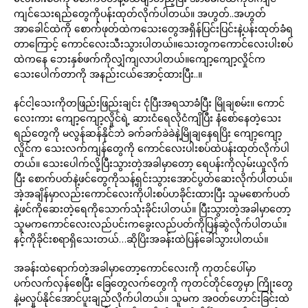
ကျင်သေးရည်တွေကိုပန်းထုတ်လိုက်ပါတယ်။ အဟွတ်..အဟွတ်
အာခေါင်ထဲကို စောက်ဖုတ်ထဲကသေးတွေအရှိန်ပြင်းပြင်းနဲ့ပန်းထုတ်ခံရ
တာကြောင့် ကောင်လေးသီးသွားပါတယ်။သေးတွကကောင်လေးပါးစပ်
ထဲကနေ ဘေးနှစ်ဖက်ကိုလျှံကျလာပါတယ်။ကျော့ကျော့လှိုင်က
သေးပေါက်တာကို အနည်းငယ်အောင့်ထားပြီး..။
နင်ငါ့သေးကိုတဖြည်းဖြည်းချင်း ငုံပြီးအရသာခံပြီး မြိုချစမ်း။ ကောင်
လေးကား ကျော့ကျော့လှိုင်ရဲ့ ဆားငံရေလိုငံကျိပြီး နံစော်နေတဲ့သေး
ရည်တွေကို မလွန်ဆန်နိုင်ဘဲ ခက်ခက်ခဲခဲနဲ့မြိုချနေရပြိး ကျော့ကျော့
လှိုင်က သေးလက်ကျန်တွေကို ကောင်လေးပါးစပ်ထဲပန်းထုတ်လိုက်ပါ
တယ်။ သေးပေါက်လို့ပြီးသွားတဲ့အခါမှာတော့ ရေပန်းကိုလှမ်းယူလိုက်
ပြီး စောက်ပတ်နဲ့ဖင်တွေကိုသန့်ရှင်းသွားအောင်ပွတ်ဆေးလိုက်ပါတယ်။
အဲ့အချိန်မှာလည်းကောင်လေးကိုပါးစပ်ဟခိုင်းထားပြီး သူမစောက်ပတ်
နဲ့ဖင်ကိုဆေးတဲ့ရေကိုသောက်သုံးခိုင်းပါတယ်။ ပြီးသွားတဲ့အခါမှာတော့
သူမကကောင်လေးလည်ပင်းကခွေးလည်ပတ်ကိုပြန်ဆွဲလိုက်ပါတယ်။
နင့်ကိုခိုင်းစရာရှိသေးတယ်…ဆိုပြိးအခန်းထဲပြန်ခေါ်သွားပါတယ်။
အခန်းထဲရောက်တဲ့အခါမှာတော့ကောင်လေးကို ကုတင်ပေါ်မှာ
ပက်လက်လှန်စေပြီး ခြေတွေလက်တွေကို ကုတင်တိုင်တွေမှာ ကြိုးတွေ
နဲ့မလှုပ်နိုင်အောင်ပူးချည်လိုက်ပါတယ်။ သူမက အဝတ်ဟောင်းခြင်းထဲ