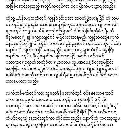
အဖြစ်ရောင်းချသည့်အလုပ်ကိုလုပ်ကာ ငွေမြောက်များစွာရခဲ့သည်။
ထိုသို့….မိန်းမများထံတွင် ကျွန်ခံခိုင်းသော ဘဝကိုပို့ပေးရခြင်းကို သူမ
ကလည်းများစွာနှစ်ထောင်းအားရဖြစ်လှသည်။ ထိုယောကျၤားလေး
များသည် တရုတ်မအိမ်ထောင်ရှင်များ၏ နှိပ်စက်ခြင်းကိုခံရပြီး ထို
မိန်းမတွေရဲ့ ချီးကျွေးလျင်ပင် မငြင်းဘဲစားရမည့် ကျွန်ဘဝသို့ရောက်
နေတာကိုပျော်ရွှင်မိသည်။ သူမကလည်းညှာတာတတ်သောသူများထံမ
ရောင်းဘဲ.. ရက်စက်ပြီးမစာမနာခိုင်းစေတတ်သူများထံကိုမှ ရွေးပြီး
ရောင်းချသည်။ ဒီလိုရောင်းချခြင်းအားဖြင့် အရှင်လတ်လတ်
လောကငရဲရောက်သလိုခံစားရမှာလေ.။ သူမအနေနဲ့ ဒီလိုလုပ်ခြင်း
အားဖြင့် လက်စားချေခွင့်ရသလို ခံစားရသည်။ ကျော့ကျော့လှိုင်ကား
ခေါင်းအုံးနှစ်ခုကို ဆင့်ကာ ကျောမှီပြီးမွေ့ယာပေါ်တွင် ပေါင်ကိုအသာ
ကားပေးထားသည်။
လက်တစ်ဖက်တွင်ကား သူမထမိန်အောက်တွင် ဝင်နေသောကောင်
လေး၏ လည်ပင်းမှာပတ်ပေးထားသည့် လည်ပတ်ကြိုးကိုကိုင်
ထားသည်။ ကောင်လေးခေါင်းကားသူမထမိန်အောက်တွင်တလှုပ်လှုပ်
နှင့်။ သူမဘယ်လက်က ထမိန်အပေါ်မှလက်ရှိုနှိုက်ပြီး ကောင်လေးရဲ့
ဆံပင်တွေကို အတင်းဆုပ်ကာ ကိုင်ထားသည်။ နောက်ဆုံးမှာတော့သူမ
မျက်နှာလေးရှုံ့မဲ့သွားပြီး ကောင်လေးခေါင်းကိုဆုပ်ကိုင်ထားသော