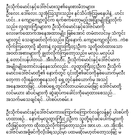
ဦးသိုက်မောင်းနှင့်ဒေါ်ဇင်မာ။သူ၏မွေးစားမိဘများ။
ဦးလေး..ဒေါ်လေး..သူအံ့သြသွားသည်။ နင်သိပ်အံ့သြမနေပါနဲ့…ဟင်း
ဟင်း…။ ကျော့ကျော့လှိုင်က ရက်စက်တော့မည့်အပြုံးမျိုးပြုံးလိုက်
သည်။ လူထွားကြီးများက ဦးသိုက်မောင်းနှင့်ဒေါ်ဇင်မာကို
လေးဖက်ထောက်အနေအထားမျိုး ဖြစ်အောင် တမံတလင်းမှ သံကွင်း
များတွင် သေချာခတ်လိုက်သည်။ ပြီးနောက်..ကျော့ကျော့လှိုင်က…ကဲစ
လိုက်ကြတော့လို့ ဆိုတာနဲ့ လူထွားကြီး(၄)ဦးက သူတို့ဝတ်ထားသော
အဝတ်အစားများကို ချွတ်လိုက်ကြတော့သည်။ မလုပ်..မလုပ်ပါ
နဲ့..တောင်းပန်ပါတယ်…အီးဟီးဟီး.. ဦးသိုက်မောင်းနှင့်ဒေါ်ဇင်မာက
အမျိုးမျိုးတောင်းပန်နေသော်လည်း…လူထွားကြီး(၄)ဦးက ဦးသိုက်
မောင်း၊ဒေါ်ဇင်မာတို့၏ နောက်တွင် ၎င်းတို့၏ဖင်ဝကိုနှစ်ယောက်မှလီး
တေ့ကာ လိုးရန်တာစူနေသလို ရှေ့တွင်နှစ်ယောက်မှ အသင့်
အနေအထားဖြင့်…ပါးစပ်ရှေ့တွင်လီးတယမ်းယမ်းဖြင့် ဒေါ်ဇင်မာတို့
လင်မယား ဆံပင်များကို ဆွဲဆုပ်ကခေါင်းကိုမော့ထားစေသည်…
အသက်မသေချင်ရင်…ပါးစပ်ဟစမ်း..။
ဦးသိုက်မောင်းနှင့်ဒေါ်ဇင်မာကားကြောက်ကြောက်လန့်လန့်နှင့် ပါးစပ်ကို
ဟထားစဉ်… နောက်မှလူထွားကြီး(၂)ဦးက သူတို့ရင်ဖင်ပေါက်များကို
လီးဖြင့်တေ့ကာ ထိုးထည့်လိုက်ကြတော့သည်။ အား.ဟ…ဟ..အိုးအိုး.
ဒေါ်ဇင်မာအဖို့ဖင်ကိုလိုးခံရသည်မှာ ပထမဆုံးမဟုတ်တော့သဖြင့် မ