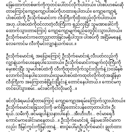
ခြေထောက်တစ်ဖက်ကိုကုတင်ပေါ်တင်လိုက်ပါတယ်။ ပါးစပ်ဟစမ်းဆို
တာကြောင့်ကျော့ကျော့ပါးစပ်ကိုဟထားရပါတယ်။ ကျော့ကျော့ရဲ့
ပါးစပ်ထဲကို ဦးသိုက်မောင်းက လီးကြီးကိုထိုးထည့်လိုက်ပါတယ်။
အဟု..ပါးစပ်ထဲကိုဝင်လာတဲ့လီးကြီးက ရှည်လှပြီး သူမအာခေါင်ကို
ထောက်သွားတာကြောင့် ကျော့ကျော့မျက်ရည်တွေဝိုင်းသွားပါတယ်။
ဦးသိုက်မောင်းကတော့ညှာတာခြင်းမရှိပါဘူး။ ပါးစပ်ကို အငြိမ်မနေနဲ့
လေကောင်မ လီးကိုမင်းလျှာနဲ့ယက်ပေး..။
ဦးသိုက်မောင်းရဲ့ အပြောကြောင့် ဦးသိုက်မောင်းရဲ့လီးပတ်လည်ကို
လျှာနဲ့ယက်ပေးနေရပါသေးတယ်။ ဦးသိုက်မောင်းကမျက်လုံးကြီးကို
မှေးစင်းပြီး သူမပါးစပ်ထဲကို လီးကိုထုတ်လိုက်သွင်းလိုုက်နဲ့ (၁၀)မိနစ်
လောက်လိုးနေပါသေးတယ်။သူမပါးစပ်ထဲကထုတ်လိုက်တဲ့အချိန်မှာ
လီးကြီးက အကြောတစ်ပြိုင်းပြိုင်းနဲ့ တောင်နေပါတယ်.။ ကောင်မကု
တင်ပေါ်သွားစမ်း…မင်းဖင်ကိုငါလိုးမလို့…။
ဖင်လိုးခံရမယ်ဆိုတာကြောင့် ကျော့ကျော့အရမ်းကြောက်သွားပါတယ်။
ဦးသိုက်မောင်းခြေသလုံးကို ဖက်ပြီးတောင်းပန်တော့တာပါဘဲ။ ဦး
ရယ်..သမီးကို..ဖင်မချပါနဲ့သနားပါနော်….အီးဟီးဟီး… ဇင်မာရေဒီ
ကောင်မကခေါင်းမာနေတယ်…။ ဦးသိုက်မောင်းရဲ့ မိန်းမဒေါ်ဇင်မာက
လည်း ဒီမြင်ကွင်းကိုမြင်တာနဲ့… စားပွဲပေါ်မှာဦးသိုက်မောင်း ချွတ်ထား