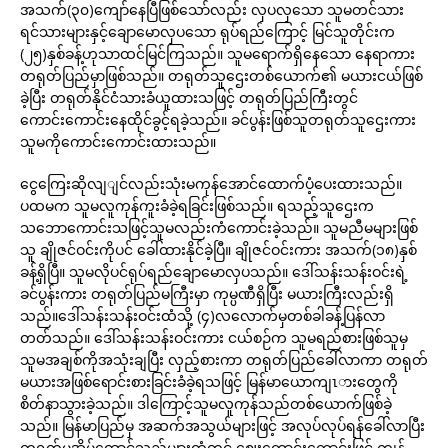
အသက်(၃၀)ကျော်နေပြီဖြစ်သော်လည်း လှပလှသော သူမတင်သား
ရင်သားများနှင့်ချောမောလှပသော ရုပ်ရည်ကြောင့် မြင်သူတိုင်းက
(၂၅)နှစ်ခန့်ဟုသာထင်မြင်ကြသည်။ သူမရောက်ရှိနေသော နေရာကား
တရုတ်ပြည်မှာဖြစ်သည်။ တရုတ်သူဌေးတစ်ယောက်၏ မယားငယ်ဖြစ်
ခဲ့ပြီး တရုတ်နိုင်ငံသားခံယူထားသဖြင့် တရုတ်ပြည်ကြီးတွင်
ကောင်းကောင်းနေထိုင်ခွင့်ရခဲ့သည်။ ခင်ပွန်းဖြစ်သူတရုတ်သူဌေးကား
သူမကိုကောင်းကောင်းထားသည်။
ငွေကြေးဆိုလျျင်လည်းသုံးမကုန်အောင်ထောက်ပံ့ပေးထားသည်။
ပထမက သူမလူကုန်ကူးခံခဲ့ရခြင်းဖြစ်သည်။ ရသည့်သူဌေးက
သဘောကောင်းသဖြင့်သူမလည်းကံကောင်းခဲ့သည်။ သူမညီမများဖြစ်
သူ ချိုဇင်ဝင်းကိုပင် ခေါ်ထားနိုင်ခဲ့ပြီ။ ချိုဇင်ဝင်းကား အသက်(၁၈)နှစ်
ခန့်ရှိပြီ။ သူမလိုပင်ရုပ်ရည်ချောမောလှပသည်။ ဒေါ်သန်းသန်းဝင်းရဲ့
ခင်ပွန်းကား တရုတ်ပြည်မကြီးမှာ ကုမ္ပဏီရှိပြီး မယားကြီးလည်းရှိ
သည်။ဒေါ်သန်းသန်းဝင်းထံသို့ (၄)လလောက်မှတစ်ခါခန့်ပြန်လာ
တတ်သည်။ ဒေါ်သန်းသန်းဝင်းကား ငယ်စဉ်က သူမရည်စားဖြစ်သူမှ
သူမအချစ်ကိုအသုံးချပြီး လှည့်စားကာ တရုတ်ပြည်ခေါ်လာကာ တရုတ်
မယားအဖြစ်ရောင်းစားခြင်းခံခဲ့ရသဖြင့် မြန်မာယောကျၤားတွေကို
စိတ်နာသွားခဲ့သည်။ ဒါကြောင့်သူမလူကုန်သည်တစ်ယောက်ဖြစ်ခဲ့
သည်။ မြန်မာပြည်မှ အဆက်အသွယ်များဖြင့် အလုပ်လုပ်ရန်ခေါ်လာပြီး
တရုတ်မအိမ်ထောင်သည်များထံတွင် ဈေးကောင်းကောင်းဖြင့် ကျွန်