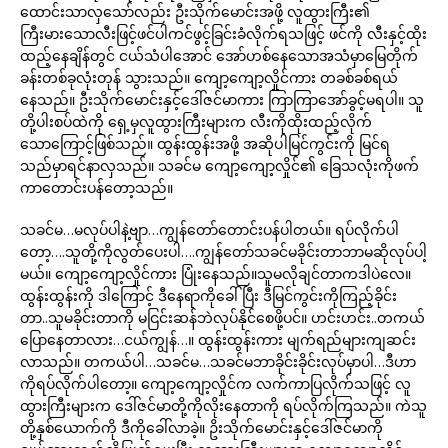
ထောင်းသာလှသော်လည်း ဦးသိုက်မောင်းအဖို့ လူထွားကြီး၏
ကြီးမားသောလီးဖြင့်ဖင်ပါကင်ဖွင့်ခြင်းခံလိုက်ရသဖြင့် ဖင်ကို လီးနှင့်ထိုး
ထည့်နေချိန်တွင် ငယ်သံပါအောင် အော်ဟစ်နေသောအသံမှာမြေတိုက်
ခန်းတစ်ခုလုံးတုန် သွားသည်။ ကျော့ကျော့လှိုင်ကား တခစ်ခစ်ရယ်
နေသည်။ ဦးသိုက်မောင်းနှင့်ဒေါ်ဇင်မာကား ကြာကြာအော်ခွင့်မရပါ။ သူ
တို့ပါးစပ်ထဲကို ရှေ့မှလူထွားကြီးများက လီးကိုထိုးထည့်လိုက်
သောကြောင့်ဖြစ်သည်။ ထွန်းထွန်းအဖို့ အဆိုပါမြင်ကွင်းကို မြင်ရ
သည်မှာရင်နာလှသည်။ သခင်မ ကျော့ကျော့လှိုင်၏ ခြေသလုံးကိုဖက်
ကာတောင်းပန်တော့သည်။
သခင်မ…မလုပ်ပါနဲ့ဗျာ…ကျွန်တော်တောင်းပန်ပါတယ်။ ရပ်လိုက်ပါ
တော့….သူတို့ကိုလွတ်ပေးပါ….ကျွန်တော်သခင်မခိုင်းတာဘာမဆိုလုပ်ပါ့
မယ်။ ကျော့ကျော့လှိုင်ကား ပြုံးနေသည်။သူမလိုချင်တာကဒါပဲလေ။
ထွန်းထွန်းကို ဒါကြောင့် ဒီနေရာကိုခေါ်ပြီး ဒီမြင်ကွင်းကိုကြည့်ခိုင်း
တာ..သူမခိုင်းတာကို မငြင်းဆန်ဘဲလုပ်နိုင်စေဖို့ပင်။ ဟင်းဟင်း..တကယ်
ပြောနေတာလား…ငယ်ကျွန်…။ ထွန်းထွန်းကား မျက်ရည်များကျဆင်း
လာသည်။ တကယ်ပါ…သခင်မ…သခင်မဘာခိုင်းခိုင်းလုပ်မှာပါ…ဒီဟာ
ကိုရပ်လိုက်ပါတော့။ ကျော့ကျော့လှိုင်က လက်ကာပြလိုက်သဖြင့် လူ
ထွားကြီးများက ဒေါ်ဇင်မာတို့ကိုလိုးနေတာကို ရပ်လိုက်ကြသည်။ ကဲသူ
တို့နှစ်ယောက်ကို ဒီကိုခေါ်လာခဲ့။ ဥိးသိုက်မောင်းနှင့်ဒေါ်ဇင်မာကို