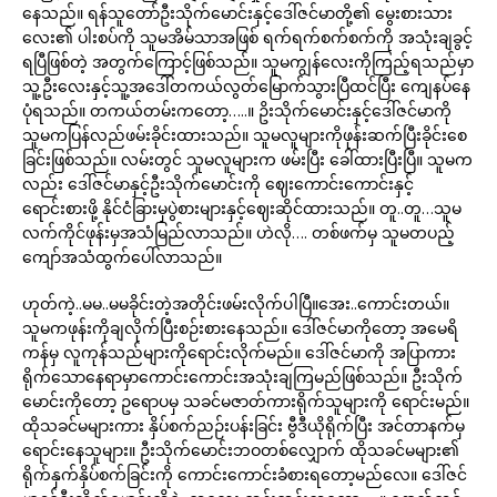
နေသည်။ ရန်သူတော်ဦးသိုက်မောင်းနှင့်ဒေါ်ဇင်မာတို့၏ မွေးစားသား
လေး၏ ပါးစပ်ကို သူမအိမ်သာအဖြစ် ရက်ရက်စက်စက်ကို အသုံးချခွင့်
ရပြီဖြစ်တဲ့ အတွက်ကြောင့်ဖြစ်သည်။ သူမကျွန်လေးကိုကြည့်ရသည်မှာ
သူ့ဦးလေးနှင့်သူ့အဒေါ်တကယ်လွတ်မြောက်သွားပြီထင်ပြီး ကျေနပ်နေ
ပုံရသည်။ တကယ်တမ်းကတော့…..။ ဥိးသိုက်မောင်းနှင့်ဒေါ်ဇင်မာကို
သူမကပြန်လည်ဖမ်းခိုင်းထားသည်။ သူမလူများကိုဖုန်းဆက်ပြီးခိုင်းစေ
ခြင်းဖြစ်သည်။ လမ်းတွင် သူမလူများက ဖမ်းပြီး ခေါ်ထားပြီးပြီ။ သူမက
လည်း ဒေါ်ဇင်မာနှင့်ဦးသိုက်မောင်းကို ဈေးကောင်းကောင်းနှင့်
ရောင်းစားဖို့ နိုင်ငံခြားမှပွဲစားများနှင့်ဈေးဆိုင်ထားသည်။ တူ..တူ…သူမ
လက်ကိုင်ဖုန်းမှအသံမြည်လာသည်။ ဟဲလို…. တစ်ဖက်မှ သူမတပည့်
ကျော်အသံထွက်ပေါ်လာသည်။
ဟုတ်ကဲ့..မမ..မမခိုင်းတဲ့အတိုင်းဖမ်းလိုက်ပါပြီ။အေး..ကောင်းတယ်။
သူမကဖုန်းကိုချလိုက်ပြီးစဉ်းစားနေသည်။ ဒေါ်ဇင်မာကိုတော့ အမေရိ
ကန်မှ လူကုန်သည်များကိုရောင်းလိုက်မည်။ ဒေါ်ဇင်မာကို အပြာကား
ရိုက်သောနေရာမှာကောင်းကောင်းအသုံးချကြမည်ဖြစ်သည်။ ဦးသိုက်
မောင်းကိုတော့ ဥရောပမှ သခင်မဇာတ်ကားရိုက်သူများကို ရောင်းမည်။
ထိုသခင်မများကား နှိပ်စက်ညဉ်းပန်းခြင်း ဗွီဒီယိုရိုက်ပြီး အင်တာနက်မှ
ရောင်းနေသူများ။ ဦးသိုက်မောင်းဘဝတစ်လျှောက် ထိုသခင်မများ၏
ရိုက်နှက်နှိပ်စက်ခြင်းကို ကောင်းကောင်းခံစားရတော့မည်လေ။ ဒေါ်ဇင်