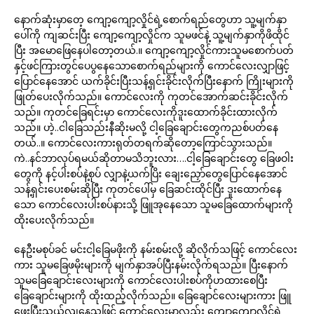
နောက်ဆုံးမှာတေ့ ကျော့ကျော့လှိုင်ရဲ့စောက်ရည်တွေဟာ သူ့မျက်နှာ
ပေါ်ကို ကျဆင်းပြီး ကျော့ကျော့လှိုင်က သူမဖင်နဲ့ သူ့မျက်နှာကိုဖိထိုင်
ပြီး အမောဖြေနေပါတော့တယ်.။ ကျော့ကျော့လှိုင်ကားသူမစောက်ပတ်
နှင့်ဖင်ကြားတွင်ပေပွနေသောစောက်ရည်များကို ကောင်လေးလျှာဖြင့်
ပြောင်နေအောင် ယက်ခိုင်းပြီးသန့်ရှင်းခိုင်းလိုက်ပြီးနောက် ကြိုးများကို
ဖြုတ်ပေးလိုက်သည်။ ကောင်လေးကို ကုတင်အောက်ဆင်းခိုင်းလိုက်
သည်။ ကုတင်ခြေရင်းမှာ ကောင်လေးကိုဒူးထောက်ခိုင်းထားလိုက်
သည်။ ဟဲ့..ငါခြေသည်းနီဆိုးမလို့ ငါ့ခြေချောင်းတွေကညစ်ပတ်နေ
တယ်..။ ကောင်လေးကားရုတ်တရက်ဆိုတော့ကြောင်သွားသည်။
ကဲ..နင်ဘာလုပ်ရမယ်ဆိုတာမသိဘူးလား….ငါ့ခြေချောင်းတွေ ခြေဖဝါး
တွေကို နင့်ပါးစပ်နဲ့စုပ် လျှာနဲ့ယက်ပြိး ချေးညှော်တွေပြောင်နေအောင်
သန့်ရှင်းပေးစမ်းဆိုပြီး ကုတင်ပေါ်မှ ခြေဆင်းထိုင်ပြီး ဒူးထောက်နေ
သော ကောင်လေးပါးစပ်နားသို့ ဖြူအုနေသော သူမခြေထောက်များကို
ထိုးပေးလိုက်သည်။
နေဦးမစုပ်ခင် မင်းငါ့ခြေမဖိုးကို နမ်းစမ်းလို့ ဆိုလိုက်သဖြင့် ကောင်လေး
ကား သူမခြေဖမိုးများကို မျက်နှာအပ်ပြီးနမ်းလိုက်ရသည်။ ပြီးနောက်
သူမခြေချောင်းလေးများကို ကောင်လေးပါးစပ်ကိုဟထားစေပြီး
ခြေချောင်းများကို ထိုးထည့်လိုက်သည်။ ခြေချောင်လေးများကား ဖြူ
ဖွေးပြီးသွယ်လျနေသဖြင့် ကောင်လေးမှာလည်း ကျော့ကျော့လှိုင်ရဲ့