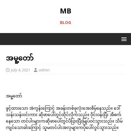
MB
BLOG
အမူ့တော်
July 4, 2021
admin
အမူ့တော်
ဖွင့်ထားသော အဲကွန်းကြောင့် အခန်းတစ်ခုလုံးအေးစိမ့်နေသည်။ ဒေါ်
သန်းသန်းဝင်းကား ဆိုဖာပေါ်တွင်ထိုင်လိုက်သည်။ ဝိုင်းဝန်းပြီး အိစက်
နေသော တင်ပါးများကဆိုဖာပေါ်တွင်ပိပြားပြီးမြုပ်ဝင်သွားသည်။ သိမ်
ကျင်သောခါးကြောင့် သူမတင်ပါးအလှများကပိုပေါ်လွင်သွားသည်။