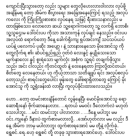
ကျောင်းပြီးသွားတော့ လည်း သူများ တွေလိုဟေးလားဝါးလား လုပ်ဖို့
အချိန်မရ တော့ အိမ်က စီးပွားရေး အခြေအနေကြောင့် ရသည့် အလုပ်
ကလေး ကို ကြိုးကြိုးစားစား လုပ်နေရ သဖြင့် ရီးစားသနာလည်း မ
ထားဖြစ်သေး၊ လောလော ဆယ် သူ့ရောဂါကတော့ သူ့ လက်ရှိ ဘောစိ၊
သူ့သူဌေးမ ဒေါ်ဝင်းပပ ကိုသာ အသားကုန် လုပ်ချင် နေသည်။ ဝင်းပပ
အလုပ်ထဲ ရောက်တော့ ဒီနေ့ ခေါက်ရိုးကျ ရှပ်အင်းကျီ သပ်သပ်ယပ်
ယပ်နဲ့ ပလေကပ် ပုဆိုး အပျော့ ၊ နဲ့ သားနားနေသော မိုးအောင်သူ ကို
တွေ့လိုက်ရ ၏၊ ဆံပင်ရှည်ရှည် ဂုတ်ဝဲ လေးနူင့် နုပျိုသေးသော
မျက်နှာလေး နူင့် စူးရဲသော မျက်လုံး အစုံက သူ့ရင် တချက်ဖိုသွား
သည်၊ အင်း ငါလည်း ကိုတင်ထွတ် နဲ့ ဝေးနေရတာ ကြာလို့ထင်တယ်၊
စိတ်တွေ လေနေတယ်၊ ဟု ကိုယ့်ဘာသာ သတိချူပ် ရင်း အလုပ်စလုပ်
တော့သည်၊ စာရင်းတွေပေါင်း ဖုန်းတွေ ခေါ်စရာရှိတာတွေ ကြောင့် မိုး
အောင်သူ ကို သူ့ရုံးခန်းထဲ လာပြီး ကူလုပ်ခိုင်းထားလေသည်။
ဟော….တော့ ထမင်းစားချိန်တောင် လွန်နေပြီ၊ မောင်မိုးအောင်သူ ရော
ဆောရီးနော် ဗိုက်ဆာနေပလား.. …ရတယ် မမဝင်း ဒီလောက်လဲ မဟုတ်
သေးပါဘူး.. …မင်း ထမင်းဘူး ပါလာလား၊ .. ….ဒီနေ့ မပါဘူး မမ
ဝင်း..ကျနော် ဒီနားပဲ ထွက်စားမလားလို့.. ..အော်ဟုတ်လား မမ လည်း ဒီ
နေ့ အိမ်က ဘာမှ မပါလာဘူး ထွက်စားရအောင် မမ တို့နဲ့ လိုက်ခဲ့..
ရွှေစင်..ရေ..ဟေ့ ရွှေစင် တို့ တခုခု သွားစားရအောင်ဟေ့.. ဒေါ်ဝင်းပပ