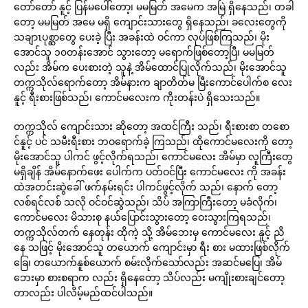
တော်တော် နူင့် ပြန်မပေါ်တော့၊ မမမြတ် အမေက အမြဲ ရှိနေသည်၊ တခါ
တော့ မမမြတ် အမေ မရှိ ကျောင်းသားတွေ ရှိနေသည်၊ ခလေးတွေကို
သချာၤပုစ္ဆာတွေ ပေးခဲ့ ပြီး အခန်းထဲ ဝင်ကာ လုပ်ဖြစ်ကြသည်၊ မိုး
အောင်သူ ၁၀တန်းအောင် သွားတော့ မရောက်ဖြစ်တော့ပြီ၊ မမမြတ်
လည်း အိမ်က ပေးစားတဲ့ သူနဲ့ အိမ်ထောင်ပြုလိုက်သည်၊ မိုးအောင်သူ
တက္ကသိုလ်ရောက်တော့ အိမ်နားက ချာတိတ်မ မြီးကောင်ပေါက်စ လေး
နူင့် ရီးစားဖြစ်သည်၊ ကောင်မလေးက ကိုးတန်းပဲ ရှိသေးသည်။
တက္ကသိုလ် ကျောင်းသား ဆိုတော့ အထင်ကြီး သည်၊ ရီးစားစာ တစော
င်နူင့် ပင် သမီးရီးစား ဘဝရောက်ခဲ့ ကြသည်၊ ထိုကောင်မလေးကို တော့
မိုးအောင်သူ ပါကင် ဖွင့်လိုက်ရသည်၊ ကောင်မလေး အိမ်မှာ လူကြီးတွေ
မရှိချိန် အိမ်နောက်ဖေး ပေါက်က ပတ်ဝင်ပြီး ကောင်မလေး ကို အခန်း
ထဲအတင်းဆွဲခေါ် ဖက်နမ်းရင်း ပါကင်ဖွင့်လိုက် သည်၊ နောက် တော့
လစ်ရင်လစ် သလို ဝင်ဝင်ဆွဲသည်၊ သိပ် အကြာကြီးတော့ မခံလိုက်၊
ကောင်မလေး မိသားစု နယ်ပြောင်းသွားတော့ ဝေးသွားကြရသည်၊
တက္ကသိုလ်တက် နေတုန်း ထိုကဲ့ သို့ အိမ်ဘေးမှ ကောင်မလေး နူင့် ညိ
နေ သဖြင့် မိုးအောင်သူ တယောက် ကျောင်းမှာ ရီး စား မထားဖြစ်လိုက်
ခြေ၊ တယောက်နူစ်ယောက် စမ်းလိုက်သော်လည်း အဆင်မပြေ၊ အိမ်
ဘေးမှာ စားစရာက လည်း ရှိနေတော့ သိပ်လည်း မကျိုးစားချင်တော့
တာလည်း ပါလိမ့်မည်ထင်ပါသည်။