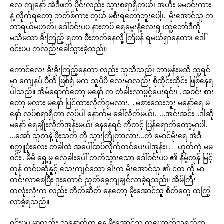
လေ ကျနော် အဲဒီဖက် ပိုင်းလည်း သွားစရာရှိတယ်၊ အဟီး မမဝင်းကား
နဲ့ လိုက်ရတော့ ဘတ်စ်ကား တွယ် မစီးရတော့ဘူးပေါ့၊.. မိုးအောင်သူ က
ဘာရယ်မဟုတ်၊ ဒေါ်ဝင်းပပ နားကပ် ရေမွေးနံ့လေးရူ ၊သူ့ဘော်ဒီကို
မသိမသာ ခိုးကြည့် ရတာ ဖီးတက်နေလို့ ကြံဖန် ရမယ်ရှာနေတာ၊ ဒေါ်
ဝင်းပပ ကလည်းခေါ်သွားခဲ့သည်။
ကောင်လေး ခိုးခိုးကြည့်နေတာ လည်း သူသိသည်၊ ဘာမှန်းမသိ သူ့ရင်
မှာ ကျေနပ် ပီတိ ဖြစ်ရုံ မက သူပိပိ လေးမှာလည်း စိုထိုင်းထိုင်း ဖြစ်နေရ
ပါသည်။ အိမ်ရောက်တော့ မနော် က တံခါးလာဖွင့်ပေးရင်း၊ ..အဝင်း စား
တော့ မလား မနော် ပြင်ထားလိုက်၇မလား.. ..မစားသေးဘူး မနော်ရေ မ
နော် လုပ်စရာရှိတာ လုပ်ပါ နောက်မှ ခေါ်လိုက်မယ်၊.. …အင်းအင်း ..ဒါဆို
မနော် ရေချိုးလိုက်အုန်းမယ်၊ ခနနေရင် ကိုတင့် ပြန်ရောက်တော့မှာပါ..
…အော် သူဇာနဲ့ ဖိုးသက် ကို သွားကြိုတာလား…ကဲ မောင်မိုးရေ အဲဒီ
စက္ကူပုံးလေး တခါထဲ အပေါ်ထပ်လိုက်တင်ပေးပါအုန်း၊.. …ဟုတ်ကဲ့ မမ
ဝင်း.. မိမိ ရှေ့မှ လှေခါးပေါ် တက်သွားသော ဒေါ်ဝင်းပပ ၏ နိမ့်တုန် မြင့်
တုန် တင်ပဆုံနူင့် သေးကျင်သော ခါးက မိုးအောင်သူ ၏ ငတ ကို မာ
တင်းလာစေပြီး ဒူးတောင် ညွတ်ခွေကျချင်လာခဲ့ရသည်။ အိမ်ကြီး
တလုံးလုံးက လည်း တိတ်ဆိတ် နေတော့ မိုးအောင်သူ စိတ်တွေ ထကြွ
လာခဲ့ရသည်။
ဝင်းပပ မှာလည်း သူ့နောက်က နေ မိုးအောင်သူ တယောက်သရည်တ