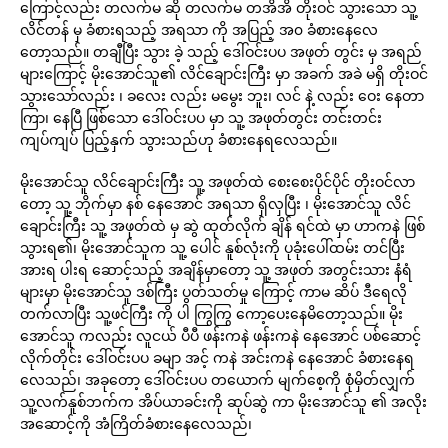
ကြောင့်လည်း တလက်မ ဆို တလက်မ တအိအိ တိုးဝင် သွားသော သူ့
လိင်တန် မှ ခံစားရသည့် အရသာ ကို အပြည့် အ၀ ခံစားနေလေ
တော့သည်။ တချီပြီး သွား ခဲ့ သည့် ဒေါ်ဝင်းပပ အဖုတ် တွင်း မှ အရည်
များကြောင့် မိုးအောင်သူ၏ လိင်ချောင်းကြီး မှာ အခက် အခဲ မရှိ တိုးဝင်
သွားသော်လည်း ၊ ခလေး လည်း မမွေး ဘူး၊ လင် နဲ့ လည်း ဝေး နေတာ
ကြာ၊ နေပြီ ဖြစ်သော ဒေါ်ဝင်းပပ မှာ သူ့ အဖုတ်တွင်း တင်းတင်း
ကျပ်ကျပ် ပြည့်နှက် သွားသည်ဟု ခံစားနေရလေသည်။
မိုးအောင်သူ လိင်ချောင်းကြီး သူ့ အဖုတ်ထဲ စေးစေးပိုင်ပိုင် တိုးဝင်လာ
တော့ သူ့ ဘိုက်မှာ နစ် နေအောင် အရသာ ရှိလှပြီး ၊ မိုးအောင်သူ လိင်
ချောင်းကြီး သူ့ အဖုတ်ထဲ မှ ဆွဲ ထုတ်လိုက် ချိန် ရင်ထဲ မှာ ဟာကနဲ ဖြစ်
သွားရ၏၊ မိုးအောင်သူက သူ့ ပေါင် နူစ်လုံးကို ပုခုံးပေါ်ထမ်း တင်ပြီး
အားရ ပါးရ ဆောင့်သည့် အချိန်မှာတော့ သူ့ အဖုတ် အတွင်းသား နံရံ
များမှာ မိုးအောင်သူ ဒစ်ကြီး ပွတ်သတ်မှု ကြောင့် ကာမ ဆိပ် ဒီရေလို
တက်လာပြီး သူ့ဖင်ကြီး ကို ပါ ကြွကြွ ကော့ပေးနေမိတော့သည်။ မိုး
အောင်သူ ကလည်း လူငယ် ပီပီ ဖန်းကနဲ ဖန်းကနဲ နေအောင် ပစ်ဆောင့်
လိုက်တိုင်း ဒေါ်ဝင်းပပ ခမျာ အင့် ကနဲ အင်းကနဲ နေအောင် ခံစားနေရ
လေသည်၊ အခုတော့ ဒေါ်ဝင်းပပ တယောက် မျက်စေ့ကို စုံမှိတ်လျှက်
သူ့လက်နူစ်ဘက်က အိပ်ယာခင်းကို ဆုပ်ဆွဲ ကာ မိုးအောင်သူ ၏ အလိုး
အဆောင့်ကို အံကြိတ်ခံစားနေလေသည်၊