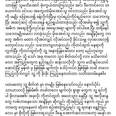
သားဖြင့် သူမသိအောင် ဖုံးကွယ်ထားကြသည်။ အင်း ဒီကောင်လေး တ
ယောက်ပဲ၊ ဝင်းပပ အတွေးထဲမိုးအောင်သူ ဝင်လာသည်၊ မိုးအောင်သူ
ကို မမျိုး ပြောပေး၍ ခန့်လိုက်ပြီးမှ လုပ်ရည်ကိုင်ရည်လေး သဘောကျ
ပြီး အဆင့်ဆင့် တိုးပေးရန် ရည်ရွယ်ထားခဲ့သည်၊ ထိုအခါမှ စ၍ သူ့ကို
အဓိက အရေးကြီးလုပ်ငန်း အရေးအရာ များကို ဝင်ပါစေ ပြီး ထရိမ်နင်
သဘောမျိုးမောင်း လာခဲ့သည်၊ မိုးအောင်သူ ကလည်း အချိန်ပိုတွေ ဘာ
တွေ အဓိက မထား လိုအပ်လျှင် လိုအပ်သလို ခိုင်းသမျှ လုပ်ပေးလေ့ရှိ
တော့ဝင်းပပ လည်း သဘောကျလာခဲ့သည်၊ ကိုတင်ထွတ် နေရာကို
လွှတ်ပြီး ကိုတင်ထွတ်ကို သူ့ အနားပြန်ခေါ်ထား တော့ မည်ဟုတွေး
ထားသည်၊ သို့ သော် အခု တလော သူပဲ စိတ်ထင်လို့ လား မသိကောင်
လေး အကြည့်တွေက နည်းနည်း ဆန်းသလိုလို၊ သူက မသိချင်ယောင်
ဆောင်ပြီး မှန်ထဲ မှ ဖြစ်ဖြစ် မျက်လုံး ဒေါင့်ကပ်ပဲ ဖြစ်ဖြစ် တခါ တလေ
ကြည့်လိုက်လျှင် သူ့ ကို ခိုးခိုး ကြည့်နေတတ်တာ သတိထားမိနေ၏။
ပထမတော့ သူ့ စိတ်ထဲ မှာ တမျိုး ဖြစ်နေသော်လည်း နောက်ပိုင်း
သာယာသလို ဖြစ်မိ၏၊ တခါတလေ မျက်လုံး စူးစူး တွေက သူ့ ရင်ကို
ပါ ဖိုလာစေ၏၊ အခုလို၊ ကိုတင်ထွတ် အဝေးသွား နေပြီး သူ့ အလိုဆန္ဒ
တွေ လစ်ဟာနေသော အချိန်မှာ ဆိုလျှင်၊ ထိုအကြည့် နောက် ကွယ် မှာ
ဘာတွေ တွေးနေမလဲ ဆိုတာ စဉ်းစားကြည့်ရင်း သူ့ ရတနာ ရွှေကြုပ်
လေး မှာ စိုတိုတို ဖြစ်လာရသည်။ ဒီနေ့ အောက်ဆင်းလာတော့ မနော် တ