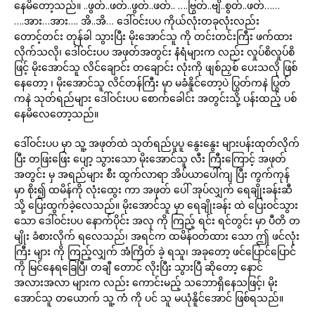
နေမိတော့သည်။ ..ဖွတ်..ဖတ်..ဖွတ်..ဖတ်.. ….ဗြွတ်..ဗျိ..စွတ်..ဖတ်……
….အား…အား…. အိ..အိ… ဒေါ်ဝင်းပပ ကိုယ်လုံးတခုလုံးလည်း
တောင့်တင်း တုန်ခါ သွားပြီး မိုးအောင်သူ ကို တင်းတင်းကြီး ဖက်ထား
လိုက်သလို၊ ဒေါ်ဝင်းပပ အဖုတ်အတွင်း နံရံများက လည်း လှုပ်စိလှုပ်စိ
ဖြင့် မိုးအောင်သူ လိင်ချောင်း တချောင်း လုံးကို ဖျစ်ညှစ် ပေးသလို ဖြစ်
နေတော့ ၊ မိုးအောင်သူ လိင်တန်ကြီး မှာ မခံနိူင်တော့ပဲ ပြွတ်ကနဲ ပြွတ်
ကနဲ သုတ်ရည်များ ဒေါ်ဝင်းပပ စောက်ခေါင်း အတွင်းသို့ ပန်းထည့် ပစ်
နေမိလေတော့သည်။
ဒေါ်ဝင်းပပ မှာ သူ့ အဖုတ်ထဲ သုတ်ရည်ပူပူ နွေးနွေး များပန်းထုတ်လိုက်
ပြီး တဖြးဖြေး ပျော့ သွားသော မိုးအောင်သူ လီး ကြီးကြောင့် အဖုတ်
အတွင်း မှ အရည်များ စီး ထွက်လာရာ အိပ်ယာပေါ်ကျ ပြီး ကွက်ကုန်
မှာ စိုး၍ ထမိန်ကို လုံးထွေး ကာ အဖုတ် ပေါ် အုပ်လျှက် ရေချိုးခန်းဆီ
သို့ ပြေးထွက်ခဲ့လေသည်။ မိုးအောင်သူ မှာ ရေချိုးခန်း ထဲ ပြေးဝင်သွား
သော ဒေါ်ဝင်းပပ နောက်ပိုင်း အလှ ကို ကြည့် ရင်း ရင်တွင်း မှာ ပီတိ တ
မျိုး ခံစားလိုက် ရလေသည်၊ အရင်က ထမိန်ဝတ်ထား သော ဤ ဖင်လုံး
ကြီး များ ကို ကြည့်လျှက် အံကြိတ် ခဲ့ ရသူ၊ အခုတော့ ဖင်ပြောင်ပြောင်
ကို မြင်နေရခြေပြီ၊ တချီ တောင် လိုးပြီး သွားပြီ ဆိုတော့ နောင်
အလားအလာ များက လည်း ကောင်းမည့် သဘောရှိနေသဖြင့်၊ မိုး
အောင်သူ တယောက် သူ့ ကံ ကို ပင် သူ မယုံနိူင်အောင် ဖြစ်ရသည်။