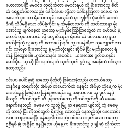
ဟောလာပါပြီ မမဝင်း၊ လှလိုက်တာ မမဝင်းရယ် လို့ မိုးအောင်သူ စိတ်
ထဲ ရေရွတ်မိလေသည်၊ ဒေါ်ဝင်းပပ လို့သာ ခေါ်နေကြတာ ဝင်းပပ က
အသက် ၃၀ သာ ရှိသေးသည်၊ အလုပ်ထဲ မှာ လူကြီး ပုံပေါက် အောင်
ဒီဂရီ သိပ်မရှိသော လိပ်ခွံကိုင်း မျက်မှန်တလက် ကို တတ်ထားရာ မိုး
အောင်သူ မျက်စေ့ထဲ မှာတော့ မျက်မှန်ကြော်ငြာတွေထဲ က မော်ဒယ် နဲ့
တောင် တူသေးတယ် လို့ တွေးမိသည်၊ ရုံးခန်း ထဲ ဝင်လာတော့ နူတ်
ဆက်ကြတဲ့ သူတွေ ကို စကားပြောရင်း သူ့ အခန်းရှိရာ သူလျှောက်လာ
ရင်း လမ်းမှာ မိုးအောင်သူ နဲ့ မျက်လုံးချင်း ဆိုင်မိ ပြီး မျက်နှာလေး ရဲ
ကနဲ ဖြစ်သွား၏၊ ..ဂွတ်မောနင်း အမဝင်း.. …အေးအေး ဂွတ်မောနင်း
မောင်မိုး… ဟု ဆို ပြီး သုတ်သုတ် သုတ်သုတ် နူင့် သူ့ အခန်းထဲ ဝင်သွား
တော့သည်။
ဝင်းပပ ပေါင်ခွဆုံ မှာတော့ စိုတိုတို ဖြစ်လာခဲ့သည်၊ တကယ်တော့
တနင်္ဂနွေ တရက်လုံး အိမ်မှာ တယောက်ထဲ နေရင်း အိမ်မှာ ဟိုနေ့ က မိုး
အောင်သူနဲ့ ဖြစ်ခဲ့တာ ပြန်စဉ်းစားရင်း သူ့ အဖုတ်လေး သူ ပွတ်နေခဲ့
မိသည်၊ ကိုတင်ထွတ် ဆီ ဖုန်းဆက်တော့ ကိုတင်ထွတ်တို့ ဆီ မေမေ
ရောက်နေသည်၊ မေမေ က သူတို့ မြို့ မှာ နေရတာ ပျင်းလို့ တဲ့ ဖေဖေ့
ကို ထားခဲ့ ပြီး ကိုတင်ထွတ် ရှိရာမြို့ လာလည် နေသည်တဲ့၊ နေကောင်း
လား ဘာညာမေးပြီး ဖုန်းချလိုက်သည်၊ ဝင်းပပ အဖုတ်လေး ကတော့
ရွစိရွစိ နဲ့၊ အရှိန်ရ နေပြီလေ၊ ဟိုနေ့ က မိုးအောင်သူ ၃ ချီ ဆွဲ လိုက်တာ