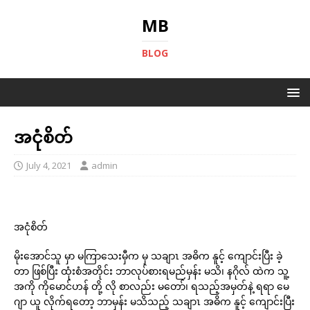
MB
BLOG
အငုံစိတ်
July 4, 2021
admin
အငုံစိတ်
မိုးအောင်သူ မှာ မကြာသေးမှီက မှ သချာၤ အဓိက နူင့် ကျောင်းပြီး ခဲ့
တာ ဖြစ်ပြီး ထုံးစံအတိုင်း ဘာလုပ်စားရမည်မှန်း မသိ၊ နဂိုလ် ထဲက သူ့
အကို ကိုမောင်ဟန် တို့ လို စာလည်း မတော်၊ ရသည့်အမှတ်နဲ့ ရရာ မေ
ဂျာ ယူ လိုက်ရတော့ ဘာမှန်း မသိသည့် သချာၤ အဓိက နူင့် ကျောင်းပြီး