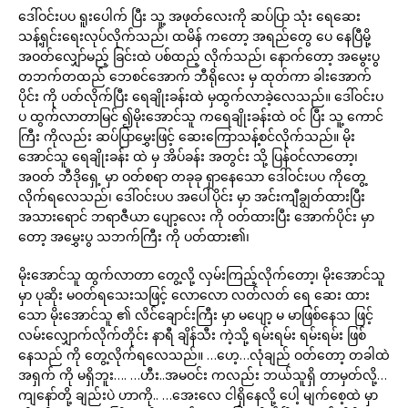
ဒေါ်ဝင်းပပ ရူးပေါက် ပြီး သူ့ အဖုတ်လေးကို ဆပ်ပြာ သုံး ရေဆေး
သန့်ရှင်းရေးလုပ်လိုက်သည်၊ ထမိန် ကတော့ အရည်တွေ ပေ နေပြီမို့
အဝတ်လျှော်မည့် ခြင်းထဲ ပစ်ထည့် လိုက်သည်၊ နောက်တော့ အမွေးပွ
တဘက်တထည် ဘေစင်အောက် ဘီရိုလေး မှ ထုတ်ကာ ခါးအောက်
ပိုင်း ကို ပတ်လိုက်ပြီး ရေချိုးခန်းထဲ မှထွက်လာခဲ့လေသည်။ ဒေါ်ဝင်းပ
ပ ထွက်လာတာမြင် ၍မိုးအောင်သူ ကရေချိုးခန်းထဲ ဝင် ပြီး သူ့ ကောင်
ကြီး ကိုလည်း ဆပ်ပြာမွှေးဖြင့် ဆေးကြောသန့်စင်လိုက်သည်။ မိုး
အောင်သူ ရေချိုးခန်း ထဲ မှ အိပ်ခန်း အတွင်း သို့ ပြန်ဝင်လာတော့၊
အဝတ် ဘီဒိုရှေ့ မှာ ဝတ်စရာ တခုခု ရှာနေသော ဒေါ်ဝင်းပပ ကိုတွေ့
လိုက်ရလေသည်၊ ဒေါ်ဝင်းပပ အပေါ်ပိုင်း မှာ အင်းကျီချွတ်ထားပြီး
အသားရောင် ဘရာဇီယာ ပျော့လေး ကို ဝတ်ထားပြီး အောက်ပိုင်း မှာ
တော့ အမွှေးပွ သဘက်ကြီး ကို ပတ်ထား၏၊
မိုးအောင်သူ ထွက်လာတာ တွေ့လို့ လှမ်းကြည့်လိုက်တော့၊ မိုးအောင်သူ
မှာ ပုဆိုး မဝတ်ရသေးသဖြင့် လောလော လတ်လတ် ရေ ဆေး ထား
သော မိုးအောင်သူ ၏ လိင်ချောင်းကြီး မှာ မပျော့ မ မာဖြစ်နေသ ဖြင့်
လမ်းလျှောက်လိုက်တိုင်း နာရီ ချိန်သီး ကဲ့သို့ ရမ်းရမ်း ရမ်းရမ်း ဖြစ်
နေသည် ကို တွေ့လိုက်ရလေသည်။ …ဟေ့…လုံချည် ဝတ်တော့ တခါထဲ
အရှက် ကို မရှိဘူး…. …ဟီး..အမဝင်း ကလည်း ဘယ်သူရှိ တာမှတ်လို့…
ကျနော်တို့ ချည်းပဲ ဟာကို.. …အေးလေ ငါရှိနေလို့ ပေါ့ မျက်စေ့ထဲ မှာ