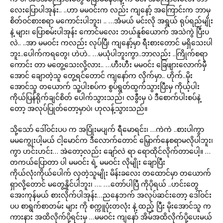
လေးပြောပါအုန်း.. ..ဟာ မမဝင်းက လည်း ကျနော့် အကြောင်းက ဘာမှ
စိတ်ဝင်စားစရာ မကောင်းပါဘူး၊ .. …အံမယ် မင်းလို အရွယ် ရုပ်ရည်မျိုး
နဲ့ များ၊ ပြောစမ်းပါအုန်း ကောင်မလေး ဘယ်နူစ်ယောက် အသဲကွဲ ပြီးပ
လဲ.. ..အာ မမဝင်း ကလည်း လုပ်ပြီ၊ ကျနော့်မှာ ရီးစားတောင် မရှိသေးပါ
ဘူး..ပေါက်ကရတွေ၊ ဟဲဟဲ.. …မယုံပါဘူးကွာ..ဘာလည်း ..ကြိုက်စရာ
ကောင်း တာ မတွေ့သေးလို့လား.. …ဟီးဟီး မမဝင်း ခြေဖျားလောက်မှီ
အောင် ချောတဲ့သူ တွေ့ရင်တောင် ကျနော်က လိုက်မှာ.. ဟိုက်..မိုး
အောင်သူ တယောက် သူ့ပါးစပ်က စွပ်ရွတ်ထွက်သွားပြီးမှ ကိုယ့်ပါး
ကိုယ်ပြန်ရိုက်ချင်စိတ် ပေါက်သွားသည်၊ လခွီးမှ ပဲ ဒီစောက်ပါးစပ်နဲ့
တော့ အလုပ်ပြုတ်တော့မှာပဲ၊ ဟုလန့်သွားသည်။
သို့သော် ဒေါ်ဝင်းပပ က အပြုံးမပျက် ရီမောရင်း၊ …ကဲကဲ ..စားပါကွာ
မမကျွေးပါ့မယ် ငါ့မောင်က ဒီလောက်တောင် မြှောက်နေစရာမလိုပါဘူး၊
ကွာ ဟင်းဟင်း… အဲတော့လည်း ချော်လဲ ရာ ရောထိုင်လိုက်တာပေါ့။ …
တကယ်ပြောတာ ပါ မမဝင်း ရဲ့ မမဝင်း လိုမျိုး ချောပြီး
ကိုယ်လုံးကိုယ်ပေါက် လှတဲ့သူမျိုး မိန်းခလေး တထောင်မှာ တယောက်
ရှာလို့တောင် မတွေ့နိူင်ပါဘူး၊ …. ….တော်ပါပြီ ကိုပိုရယ် ..ဟင်းတွေ
အေးကုန်မယ် စားလိုက်ပါအုန်း…ညနေဘက် အလုပ်ဆင်းတော့ ဒေါ်ဝင်း
ပပ စာရွက်စာတမ်း များ ကို စက္ကူပုံးတလုံး နဲ့ ထည့် ပြီး မိုးအောင်သူ က
ကားနား အထိလိုက်ပို့ရင်းမှ …မမဝင်း ကျနော် အိမ်အထိလိုက်ပို့ပေးမယ်