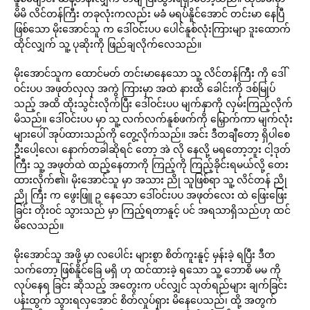
မိမိ လိင်တန်ကြီး တခုလုံးကလည်း မခံ မရပ်နိူင်အောင် တင်းမာ နေပြီ
ဖြစ်သော မိုးအောင်သူ က ဒေါ်ဝင်းပပ ပေါင်နူစ်လုံးကြားမျာ ဒူးထောက်
ထိုင်လျှက် သူ့ ပုဆိုးကို ဖြည်ချလိုက်လေသည်။
မိုးအောင်သူက ထောင်မတ် တင်းမာနေသော သူ့ လိင်တန်ကြီး ကို ဒေါ်
ဝင်းပပ အဖုတ်လှလှ အကွဲ ကြားမှာ အထဲ နားထိ ခေါင်းကို ဒစ်မြုပ်
သည့် အထိ ထိုးသွင်းလိုက်ပြီး ဒေါ်ဝင်းပပ မျက်နှာကို လှမ်းကြည့်လိုက်
မိသည်။ ဒေါ်ဝင်းပပ မှာ သူ့ လက်လက်နူစ်ဖက်ကို မြှောက်ကာ မျက်လုံး
များပေါ် အုပ်ထားသည်ကို တွေ့လိုက်သည်။ အင်း ဒီတချီတော့ ရှိပါစေ
ဦးပေါ့လေ၊ နောက်တခါဆိုရင် တော့ အဲ လို နေလို့ မရတော့ဘူး ငါ့ဒုတ်
ကြီး သူ့ အဖုတ်ထဲ ထည့်နေတာကို ကြည့်ကို ကြည့်ခိုင်းရမယ်လို့ တေး
ထားလိုက်၏၊ မိုးအောင်သူ မှာ အသား ညို သူဖြစ်ရာ သူ့ လိင်တန် ညို
ညို ကြီး က ဖွေးဖြူ ဥ နေသော ဒေါ်ဝင်းပပ အဖုတ်လေး ထဲ ဖြေးဖြေး
ခြင်း တိုးဝင် သွားသည် မှာ ကြည့်ရတာနူင့် ပင် အရသာရှိသည်ဟု ထင်
မိလေသည်။
မိုးအောင်သူ အဖို့ မှာ လပေါင်း များစွာ စိတ်ကူးနူင့် မှန်းခဲ့ ရပြီး ဒီတ
သက်တော့ ဖြစ်နိူင်ခြေ မရှိ ဟု ထင်ထားခဲ့ ရသော သူ့ ဘောစိ မမ ကို
လုပ်နေရ ခြင်း ဆိုသည့် အတွေးက ပင်လျှင် သုတ်ရည်များ ချက်ခြင်း
ပန်းထွက် သွားရလှအောင် စိတ်လှုပ်ရှား မိနေပေသည်၊ ထို့ အတွက်