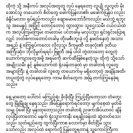
ထိုကဲ့ သို့ အနီးကပ် အလုပ်အတူတူ လုပ် နေရတော့ လူပျို လူလွတ် မိုး
အောင်သူ တယောက် စိတ်တွေ ဖေါက်ပြန်လာ၏၊ မဖေါက်ပြန်ပဲ လည်း
ခံနိူင်မလား၊ ရုပ်ရည်ကလည်း ချောမော၊ဘော်ဒီကလည်း မယ်ဘွဲ့ ရဘူး
သူ အမေနူင့် အပြိုင် တောင့်တောင့် ထွားထွား၊ သူဌေးသမီး ငယ်ငယ်ထဲ
က အလုပ်ကြမ်းကြမ်း တမ်းတမ်း ပင်တခါမှ မလုပ်ဘူး၊ ရှင်းရှင်းပြောရ
လျှင် ဘတ်စ်ကားတောင်တခါမှ တိုးမစီးဘူးခဲ့ လို့ နုဖတ်နေတဲ့ အသား
အရည် နဲ့ ကြွေရုပ်ကလေး လိုလှသူ၊ ဒီကုမ္ပဏီ တခုလုံး၏ ဒုတိယ
အကြီးဆုံး၊ ဘိုလိုမှုတ်ရရင်၊ ဗြူတီ အန် ပါဝါ တွဲထားတော့ တွေ့တဲ့
ယောက်ကျားတွေအဖို့ အရမ်းကို ဆက်ဆီဖြစ်နေတဲ့သူ၊ ထိုကဲ့ သို့သော်
အမျိုးသမီး နူင့် နူစ်ယောက်ထဲ ရုံးခန်းတခုထဲ မှာ တခါတရံ လူတွေ
အများကြီး နဲ့ တခါတခါ လူတွေ တယောက်မှ မရှိတော့တဲ့ အချိန်အထိ၊
တပူးတွဲတွဲ လုပ်နေရတော့၊ ကာမ စိတ်တွေက အမြဲ တက်ကြွနေခဲ့ရ
သည်။
ရှေ့မှာတော့ ပေါ်တင် မကြည့်ရဲ၊ ခိုးခိုးပြီး ကြည့်ပြီးတော့သာ တံတွေး
တွေ မြိုမြိုချ နေရသည်၊ အိမ်ပြန်ရောက်ရင်တော့၊ မျက်စေ့ထဲ မှတ်မိ
သမျှ ပုံဖေါ်ပြီး မှန်းထုတော့သည်။ တခါတရံ ညဖက်အိပ်ယာဝင် ချိန်
လုပ်ပြီးတာတောင် မနက် ရုံးသွားကာနီး ရေချိုးခန်းထဲ ဆွဲတတ်သေး
သည်၊ သုတ်ရည်တွေ ထွက်ပြီးကာစ လောက်မှာ စိတ်ငြိမ် သွား
သော်လည်း အလုပ်ထဲ ရောက်လို့ ပြန်တွေ့ရတာနဲ့ သူ့ကောင်ကြီးက