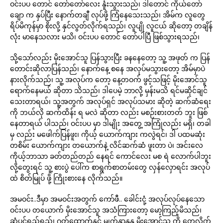
ဝင်းပပ တောင် တော်တော်လေး နူံးသွားသည်၊ ဒါတောင် ကိုယ်တော်
ချော က နှပ်ပြီး နောက်တချီ လုပ်ဖို့ ကြံနေသေးသည်၊ အိမ်က လူတွေ
ရိပ်မိကုန်မှာ စိုးလို့ နှင်လွတ်လိုက်ရသည်၊ လူပျို လူငယ် ဆိုတော့ တချိန်
လုံး မာနေသလား မသိ၊ ဝင်းပပ တောင် တော်ပါပြီ ဖြစ်သွားရသည်၊
သို့သော်လည်း မိုးအောင်သူ ပြန်သွားပြီး ခနနေတော့ သူ့ အဖုတ် က ပြန်
တောင်းဆိုလာပြန်သည်၊ နောက်နေ့ စနေ အလုပ်မသွားတော့ အိမ်မှာပဲ
နားလိုက်သည်၊ သူ့ အလုပ်က တော့ နေ့တဝက် ဖွင့်သဖြင့် မိုးအောင်သူ
ရောက်နေမယ် ဆိုတာ သိသည်၊ ဒါပေမဲ့ ဘာလို့ မှန်းမသိ ရင်မဆိုင်ချင်
သေးတာရယ်၊ သူ့အတွက် အလုပ်ရှင် အလုပ်သမား ဆိုတဲ့ ဆက်ဆံရေး
ကို ဘယ်လို ဆက်ထိန်း ရ မလဲ ဆိုတာ လည်း မစဉ်းစားတတ် ဘူး ဖြစ်
နေတာရယ် ပါသည်၊ ဝင်းပပ မှာ ဒါမျိုး အတွေ့ အကြုံလည်း မရှိ၊ တခါ
မှ လည်း မဖေါက်ပြန်ဖူး၊ ကိုယ့် ယောက်ကျား ကလွဲရင်၊ ဒါ ပထမဆုံး
တစိမ်း ယောက်ကျား တယောက်နဲ့ လိင်ဆက်ဆံ ဖူးတာ ပဲ၊ အင်းလေ
ကိုယ့်ဘာသာ ခတ်တည်တည် နေရင် ကောင်လေး မစ ရဲ လောက်ပါဘူး
လို့တွေးရင် သူ့ စားပွဲ ပေါ်က စာရွက်စာတမ်းတွေ လှန်လှောရင်း အလုပ်
ထဲ စိတ်မြုပ် ဖို့ ကြိုးစားနေ လိုက်သည်။
အမဝင်း..ဒီမှာ အမဝင်းအတွက် ကော်ဖီ.. ခေါင်းငုံ့ အလုပ်လုပ်နေသော
ဝင်းပပ တယောက် မိုးအောင်သူ အသံကြားတော့ မော့ကြည့်မိသည်၊
ဆံပင်ရှည်ရှည်၊ ဂုတ်ထောက်နူင့် မျက်နှာနုနု မိုးအောင်သူ ကို တွေ့လိုက်