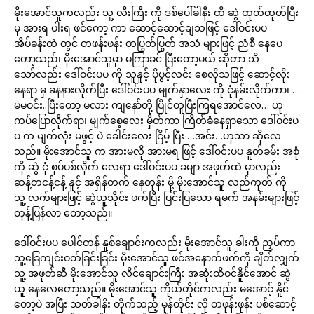
မိုးအောင်သူကလည်း သူ့ လီးကြီး ကို ဒစ်ပေါ်ခါနီး ထိ ဆွဲ ထုတ်ထုတ်ပြီး
မှ အားရ ပါးရ ဖင်ကော့ ကာ ဆောင့်ဆောင့်ချသဖြင့် ဒေါ်ဝင်းပပ
အိပ်ခန်းထဲ တွင် တဖန်းဖန်း တပြွတ်ပြွတ် အသံ များဖြင့် ညံစီ နေပေ
တော့သည်၊ မိုးအောင်သူမှာ မကြာခင် ပြီးတော့မယ် ဆိုတာ သိ
သော်လည်း ဒေါ်ဝင်းပပ ကို သူနူင့် ပိုပွင့်လင်း စေလိုသဖြင့် ဆောင့်လိုး
နေရာ မှ ခနနားလိုက်ပြီး ဒေါ်ဝင်းပပ မျက်နှာလေး ကို ငုံနမ်းလိုက်ကာ၊ …
မမဝင်း..ပြီးတော့ မလား ကျနော်တို့ ပြိုင်တူပြီးကြရအောင်လေ… ဟု
ကပ်ပြောလိုက်ရာ၊ မျက်စေ့လေး မှိတ်ကာ ကြိတ်ခံနေရှာသော ဒေါ်ဝင်းပ
ပ က မျက်လုံး မဖွင့် ပဲ ခေါင်းလေး ငြိမ့် ပြီး …အင်း…ဟုသာ ဆိုလေ
သည်။ မိုးအောင်သူ က အားမလို အားမရ ဖြင့် ဒေါ်ဝင်းပပ နူတ်ခမ်း အစုံ
ကို ဆွဲ ငုံ စုပ်ပစ်လိုက် လေရာ ဒေါ်ဝင်းပပ ခမျာ အဖုတ်ထဲ မှာလည်း
ဆန့်တငန့်ငန့် နူင့် အရှိန်တက် နေတုန်း မို့ မိုးအောင်သူ လည်ကုတ် ကို
သူ့ လက်များဖြင့် ဆွဲယူသိုင်း ဖက်ပြီး ပြင်းပြသော ရမက် အနမ်းများဖြင့်
တုန့်ပြန်လာ တော့သည်။
ဒေါ်ဝင်းပပ ပေါင်တန် နူစ်ချောင်းကလည်း မိုးအောင်သူ ခါးကို ညှပ်ကာ
သူ့ခြေကျင်းဝတ်ခြင်းခြင်း မိုးအောင်သူ ဖင်အနောက်ဖက်ကို ချိတ်လျှက်
သူ့ အဖုတ်ဆီ မိုးအောင်သူ လိင်ချောင်းကြီး အဆုံးထိဝင်နိူင်အောင် ဆွဲ
ယူ နေလေတော့သည်။ မိုးအောင်သူ ကိုယ်တိုင်ကလည်း မအောင့် နိူင်
တော့ပဲ အပြီး သတ်ခါနိး တိုက်သည့် မုန်တိုင်း လို တဖုန်းဖုန်း ပစ်ဆောင့်