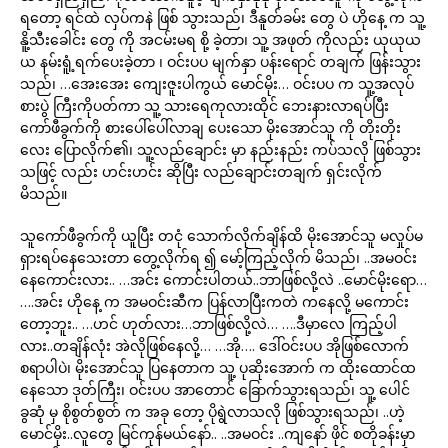
ရတော့ ရင်ထဲ လှပ်ကနဲ ဖြစ် သွားသည်၊ ဒီနူတ်ခမ်း တွေ ပဲ ဟိုနေ့ က သူ့
နိူ့သီးခေါင်း တွေ ကို အငမ်းမရ စို့ ခဲ့တာ၊ သူ့ အဖုတ် ကိုလည်း ယုယုယ
ယ နမ်းရူံ့ရက်ပေးခဲ့တာ ၊ ဝင်းပပ မျက်နှာ ပန်းရောင် တချက် ဖြန်းသွား
သည်၊ …အေးအေး ကျေးဇူးပါကွယ် မောင်မိုး… ဝင်းပပ က သူ့အလုပ်
စားပွဲ ကြီးကိုပတ်ကာ သူ့ သားရေကုလားထိုင် ဘေးနားလာရပ်ပြီး
ကော်ဖီခွက်ကို စားပေါ်ပေါ်လာချ ပေးသော မိုးအောင်သူ ကို တိုးတိုး
လေး ပြောလိုက်၏၊ သူ့လည်ချောင်း မှာ နည်းနည်း ကပ်သလို ဖြစ်သွား
သဖြင့် လည်း ဟင်းဟင်း ဆိုပြီး လည်ချောင်းတချက် ရှင်းလိုက်
မိသည်။
သူကော်ဖီခွက်ကို ယူပြီး တငုံ သောက်လိုက်ချိန်ထိ မိုးအောင်သူ မလှုပ်မ
ရှားရပ်နေသေးတာ တွေ့လိုက်ရ ၍ မော့်ကြည့်လိုက် မိသည်၊ ..အမဝင်း
နေကောင်းလား.. …အင်း ကောင်းပါတယ်..ဘာဖြစ်လို့လဲ ..မောင်မိုးရော…
….အင်း ဟိုနေ့ က အမဝင်းဆီက ပြန်လာပြီးကတဲ ကနေလို့ မကောင်း
တော့ဘူး.. …ဟင် ဟုတ်လား…ဘာဖြစ်လို့လဲ… ….ဒီမှာလေ ကြည့်ပါ
လား..တချိန်လုံး အဲလိုဖြစ်နေလို့… …အို…. ဒေါ်ဝင်းပပ အိုဖြစ်လောက်
စရာပါပဲ၊ မိုးအောင်သူ ပြနေတာက သူ့ ပုဆိုးအောက် က ထိုးထောင်ထ
နေသော ဒုတ်ကြီး၊ ဝင်းပပ အာတောင် ခြောက်သွားရသည်၊ သူ့ ပေါင်
ခွဆုံ မှ စိုစွတ်စွတ် က အခု တော့ ပိုရွဲလာသလို ဖြစ်သွားရသည်၊ ..ဟဲ့
မောင်မိုး..လူတွေ မြင်ကုန်မယ်နော်.. ..အမဝင်း ..ကျနော် ဖိုင် စတိုခန်းမှာ