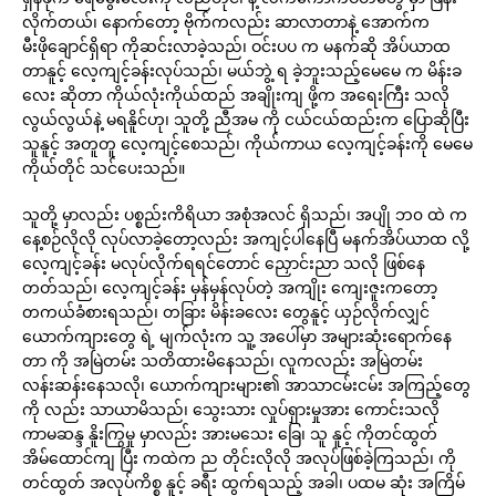
လိုက်တယ်၊ နောက်တော့ ဗိုက်ကလည်း ဆာလာတာနဲ့ အောက်က
မီးဖိုချောင်ရှိရာ ကိုဆင်းလာခဲ့သည်၊ ဝင်းပပ က မနက်ဆို အိပ်ယာထ
တာနူင့် လေ့ကျင့်ခန်းလုပ်သည်၊ မယ်ဘွဲ့ ရ ခဲ့ဘူးသည့်မေမေ က မိန်းခ
လေး ဆိုတာ ကိုယ်လုံးကိုယ်ထည် အချိုးကျ ဖို့က အရေးကြီး သလို
လွယ်လွယ်နဲ့ မရနိူင်ဟု၊ သူတို့ ညီအမ ကို ငယ်ငယ်ထည်းက ပြောဆိုပြီး
သူနူင့် အတူတူ လေ့ကျင့်စေသည်၊ ကိုယ်ကာယ လေ့ကျင့်ခန်းကို မေမေ
ကိုယ်တိုင် သင်ပေးသည်။
သူတို့ မှာလည်း ပစ္စည်းကိရိယာ အစုံအလင် ရှိသည်၊ အပျို ဘ၀ ထဲ က
နေ့စဉ်လိုလို လုပ်လာခဲ့တော့လည်း အကျင့်ပါနေပြီ မနက်အိပ်ယာထ လို့
လေ့ကျင့်ခန်း မလုပ်လိုက်ရရင်တောင် ညှောင်းညာ သလို ဖြစ်နေ
တတ်သည်၊ လေ့ကျင့်ခန်း မှန်မှန်လုပ်တဲ့ အကျိုး ကျေးဇူးကတော့
တကယ်ခံစားရသည်၊ တခြား မိန်းခလေး တွေနူင့် ယှဉ်လိုက်လျှင်
ယောက်ကျားတွေ ရဲ့ မျက်လုံးက သူ့ အပေါ်မှာ အများဆုံးရောက်နေ
တာ ကို အမြဲတမ်း သတိထားမိနေသည်၊ လူကလည်း အမြဲတမ်း
လန်းဆန်းနေသလို၊ ယောက်ကျားများ၏ အာသာငမ်းငမ်း အကြည့်တွေ
ကို လည်း သာယာမိသည်၊ သွေးသား လှုပ်ရှားမှုအား ကောင်းသလို
ကာမဆန္ဒ နိူးကြွမှု မှာလည်း အားမသေး ခြေ၊ သူ နူင့် ကိုတင်ထွတ်
အိမ်ထောင်ကျ ပြီး ကထဲက ည တိုင်းလိုလို အလုပ်ဖြစ်ခဲ့ကြသည်၊ ကို
တင်ထွတ် အလုပ်ကိစ္စ နူင့် ခရီး ထွက်ရသည့် အခါ၊ ပထမ ဆုံး အကြိမ်