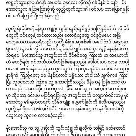
စာရွက်သွားရှာမယ်နော် အမဝင်း ခနလေး လိုက်ခဲ့ ငါးမိနစ် ပဲ နော် .. မိုး
အောင်သူက ပြောပြောဆိုဆို လှည့်ထွက်သွား၏၊ ဝင်းပပ ဘာပြောရမှန်း
ပင် မသိကြောင်ပြီးကျန်ခဲ့သည်။
သူတို့ ရုံးဖိုင်စတိုခန်းမှာ ကျဉ်းကျဉ်း ရှည်ရှည်နူင့် စာကြည့်တိုက် လို ဖိုင်
တွေကို စင်တွေနဲ့ တင်ထားသည်၊ တော်ရုံလူတွေ ဝင်ခွင့်မပေး အမြဲ
သော့ခတ်ထားလေ့ရှိသည်၊ သူတို့ မိန်းအော့ဖစ်၏ အပေါ်ထပ် အလွှာမှာ
ရှိတော့ လူလစ် လို့ တယောက်ချင်းဝင်လျှင် အထဲ မှာ လူရှိနေမှန်းပင် မ
သိရပေ၊ မိုးအောင်သူ အတွင်းဘက် ဖိုင်စင်တွေ ကြားထဲ မှာ တယောက်
ထဲ စောင့်ရင်း ရင်တထိတ်ထိတ်ဖြစ်နေရသည်၊ ဒေါ်ဝင်းပပ လာမှ လာပါ့
မလား၊ စောင့်နေရသည်မှာ သူ့အတွက် ကြာလှသည်ဟုထင်မိလေသည်၊
နာရီကို ကြည့်တော့ ၁၀ မိနစ်တောင် မရှိသေး တံခါးသံ ချက်ကနဲ ကြား
ပြီး လူဝင်လာသံ ကြားမှ သူ့ ကောင်ကြီးလည်း ဒိန်းကနဲ ပြန်ထောင် ထ
လာသည်၊ …မောင်မိုး..ဘယ်မှာလဲ.. မိုးအောင်သူက အတွင်း ထောင့်နား
မှာ ဆိုတော့ ဝင်းပပ မမြင်ရခြေ၊ သူ အတွင်းဘက် လျှောက်ဝင်လာမှ မိုး
အောင်သူ ၏ ရုတ်တရက် သိမ်းကျူံး ပွေ့ဖက်ခြင်းကို ခံလိုက်ရသည်၊
သူတို့ နူစ်ဦးသား ၏ မွတ်သိပ်လှသော အနမ်းတွေ က နူစ်ဦး စလုံးကို
သွေးတွေ ဆူေ၀ လာစေခဲ့သည်၊
မိုးအောင်သူ က သူ့ ပုဆိုးကို ကွင်းလုံချွတ်ချလိုက် သဖြင့် မတ်ထောင်
နေသော လိင်ချောင်းကြီး က ဝင်းပပ ဗိုက်သားလေး ကို သွားထောက်