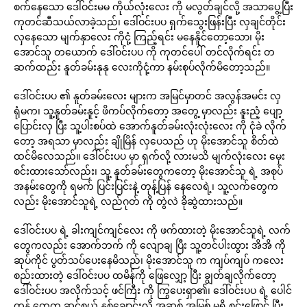
စက်နေသော ဒေါ်ဝင်းမမ ကိုယ်လုံးလေး ကို မလွတ်ချင်လို့ အသာပွေ့ပြီး
ကုတင်ဆီသယ်လာခဲ့သည်၊ ဒေါ်ဝင်းပပ ရှက်သွေးဖြန်းပြီး လှချင်တိုင်း
လှနေသော မျက်နှာလေး ကိုငုံ့ ကြည့်ရင်း မနေနိူင်တော့သော၊ မိုး
အောင်သူ တယောက် ဒေါ်ဝင်းပပ ကို ကုတင်ပေါ် တင်လိုက်ရင်း တ
ဆက်ထည်း နူတ်ခမ်းနုနု လေးကိုငုံ့ကာ နမ်းစုပ်လိုက်မိတော့သည်။
ဒေါ်ဝင်းပပ ၏ နူတ်ခမ်းလေး များက အမြင်မှာတင် အလွန်အမင်း လှ
ရုံမက၊ သူ့နူတ်ခမ်းနူင့် ဖိကပ်လိုက်တော့ အတွေ့ မှာလည်း နူးညံ့ ပျော့
ပြောင်းလှ ပြီး သူ့ပါးစပ်ထဲ အောက်နူတ်ခမ်းလုံးလုံးလေး ကို ငုံခဲ လိုက်
တော့ အရသာ မှာလည်း ချိုမြိန် လှပေသည် ဟု မိုးအောင်သူ စိတ်ထဲ
ထင်မိလေသည်။ ဒေါ်ဝင်းပပ မှာ ရှက်လို့ လားမသိ မျက်လုံးလေး မှေး
စင်းထားသော်လည်း၊ သူ့ နူတ်ခမ်းတွေကတော့ မိုးအောင်သူ ရဲ့ အစုပ်
အနမ်းတွေကို ရမက် ပြင်းပြင်းနဲ့ တုန့်ပြန် နေလေရဲ့၊ သူ့လက်တွေက
လည်း မိုးအောင်သူရဲ့ လည်ဂုတ် ကို တွဲလဲ ခိုဆွဲထားသည်။
ဒေါ်ဝင်းပပ ရဲ့ ခါးကျင်ကျင်လေး ကို ဖက်ထားတဲ့ မိုးအောင်သူရဲ့ လက်
တွေကလည်း အောက်ဘက် ကို လျောချ ပြီး သူ့တင်ပါးထွား အိအိ ကို
ဆုပ်ကိုင် ပွတ်သပ်ပေးနေမိသည်၊ မိုးအောင်သူ က ကျပ်ကျပ် ကလေး
စည်းထားတဲ့ ဒေါ်ဝင်းပပ ထမိန်ကို ဖြေလျှော့ ပြီး ချွတ်ချလိုက်တော့
ဒေါ်ဝင်းပပ အလိုက်သင့် ဖင်ကြီး ကို ကြွပေးရှာ၏၊ ဒေါ်ဝင်းပပ ရဲ့ ပေါင်
တန် တွေက ဆင်စွယ် နူစ်ချောင်းလို အဆစ် အမြစ် မရှိ စင်းဖြောင့် ပြီး