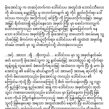
မိုးအောင်သူ က တဆင့်တက်ကာ ဒေါ်ဝင်းပပ အတွင်းခံ ဘောင်းဘီလေး
ကို ခါးသရေ မျှော့ကြိုး မှ တဘက်တချက် ဆွဲ ကိုင် ချွတ်လိုက်ရာ ဒေါ်
ဝင်းပပ ကလည်း အလိုက်သင့် ဖင်ကြီး ကို ကြွပေးလိုက်သဖြင့်၊ အမွှေး
အမြှင် ရိတ်ထား၍ ပြောင်နေသော အဖုတ် ကြီး မှာ ဖောင်းကားလျှက်
ပေါ်လာတော့သည်၊ စောက်ရည်ကြည်များဖြင့် ရွှမ်းပြောင်လက် နေ
သော ဒေါ်ဝင်းပပ အဖုတ်ကြီး ကို မိုးအောင်သူ တယောက် အငမ်းမရ သူ့
ပါးစပ်ဖြင့် ဖိကပ်ကာ စုပ်ယူလိုက်ရာ၊ ဒေါ်ဝင်းပပ ၏ ထူထဲထဲ အဖုတ်နူ
တ်ခမ်း တဖတ် မှာ သူ့ ပါးစပ်တွင်းသို့ ပါလာခဲ့လေသည်။
…အင့်…အားးးး ..အို့ …အိုးးကွယ်….. ဒေါ်ဝင်းပပ မှာ သူ့ အဖုတ်နူတ်ခမ်း
ဖတ် လေးကို မိုးအောင်သူက သူ့ နူတ်ခမ်းဖြင့် အသာဖိညှပ် ဆွဲ လိုက်ရာ
ထွန့်ထွန့် လူးအောင် ခံစားလိုက်ရသဖြင့် အသံလေး ထွက် ငြီး ရုံ မက မိုး
အောင်သူ ၏ ခေါင်းမှ ဆံပင်များကို ပင် အားမလို အားမရ ဆုပ်ကိုင် ဆွဲ
လိုက် မိလေတော့သည်။ မိုးအောင်သူ ကလည်း ဒေါ်ဝင်းပပ ၏
ကြောင်မ ကဲ့သို့ ငြီး သံလေးကြောင့် ပို စိတ် ထက်သန်လာပြီး သူ့ လျှာ
ကို ရှည်နိူင်သမျှ ရှည်အောင် ဆန့် ကာ ဒေါ်ဝင်းပပ အဖုတ်တွင်း ထုတ်
သွင်း ကစားလေတော့သည်။ ဒေါ်ဝင်းပပ မှာ ပြတ်နေတာ ကြာပြီ ဖြစ်
သော ကိုယ် ကြိုက်နူစ်သက်လှသည့် အစာ ကို ပြန်အမြည်း စားလိုက်ရ
သူလို ဖြစ်နေပေရာ အရသာ အထွတ်အထိပ် ရောက် ပြီး ပေါင်တန်လေး
နူစ်ချောင်း ဆန့်တန်းလျှက် တချီ ပြီးသွားရရှာတော့သည်။ ထိုအခါမှာ