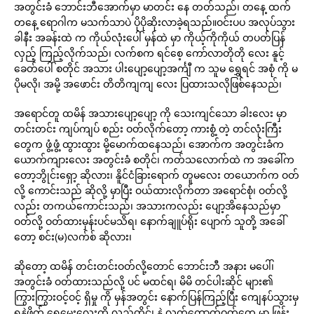
အတွင်းခံ ဘောင်းဘီအောက်မှာ မာတင်း နေ တတ်သည်၊ တနေ့ ထက်
တနေ့ ရောဂါက မသက်သာပဲ ပိုပိုဆိုးလာခဲ့ရသည်။ဝင်းပပ အလုပ်သွား
ခါနီး အခန်းထဲ က ကိုယ်လုံးပေါ် မှန်ထဲ မှာ ကိုယ့်ကိုကိုယ် တပတ်ပြန်
လှည့် ကြည့်လိုက်သည်၊ လက်စက ရင်စေ့ ကော်လာတိုတို လေး နူင့်
ခေတ်ပေါ် စတိုင် အသား ပါးပျော့ပျော့အင်္ကျီ က သူမ ရွှေရင် အစုံ ကို မ
ပိုမလို၊ အမို့ အဖောင်း တိတိကျကျ လေး ပြထားသလိုဖြစ်နေသည်၊
အရောင်တူ ထမိန် အသားပျော့ပျော့ ကို သေးကျင်သော ခါးလေး မှာ
တင်းတင်း ကျပ်ကျပ် စည်း ဝတ်လိုက်တော့ ကားစွံ့ တဲ့ တင်လုံးကြီး
တွေက ဖွံ့ဖွံ့ ထွားထွား မို့မောက်ထနေသည်၊ အောက်က အတွင်းခံက
ယောက်ကျားလေး အတွင်းခံ စတိုင်၊ ကတ်သလောက်ထဲ က အခေါ်က
တော့ဘွိုင်းရှော့ ဆိုလား၊ နိူင်ငံခြားရောက် တူမလေး တယောက်က ဝတ်
လို့ ကောင်းသည် ဆိုလို့ မှာပြီး ဝယ်ထားလိုက်တာ အရောင်စုံ၊ ဝတ်လို့
လည်း တကယ်ကောင်းသည်၊ အသားကလည်း ပျော့အိနေသည်မှာ
ဝတ်လို့ ဝတ်ထားမှန်းပင်မသိရ၊ နောက်ချူပ်ရိုး ပျောက် သူတို့ အခေါ်
တော့ စင်း(မ)လက်စ် ဆိုလား၊
ဆိုတော့ ထမိန် တင်းတင်းဝတ်လို့တောင် ဘောင်းဘီ အနား မပေါ်၊
အတွင်းခံ ဝတ်ထားသည်လို့ ပင် မထင်ရ၊ မိမိ တင်ပါးဆိုင် များ၏
ကြွားကြွားဝင့်ဝင့် ရှိမှု ကို မှန်အတွင်း နောက်ပြန်ကြည့်ပြီး ကျေနပ်သွားမှ
ရှနဲဖိုက် ရေမွေးလေးကို လည်တိုင်၊ နဲ့ လက်ကောက်ဝတ်တွေ မှာ ဖြန်း