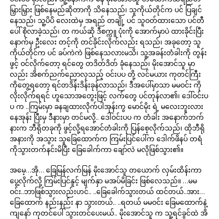
မြှားမြှား ဖြစ်နေမည်ဆိုတာကို သိနေသည်၊ သူကိုယ်တိုင်က ပင် ပြချင်
နေသည်၊ သူ့ပိပိ လေးထဲမှ အရည် တချို့ ပင် သူဝတ်ထားသော ပင်တီ
ပေါ် စိုလာခဲ့သည်၊ တ ကယ်ဆို ဒီစက္ကူ ပုံးကို အောက်မှာပဲ ထားခိုင်းပြီး
နောက်မှ ဦးလေး တင့်ကို တင်ခိုင်းလိုက်လည်း ရသည်၊ အခုတော့ သူ
ကိုယ်တိုင်က ပင် ခပ်ကဲကဲ ဖြစ်နေသလားမသိ၊ သူ့အခန်းတံခါးကို တွန်း
ဖွင့် ဝင်လိုက်တော့ ရင်တွေ တဒိတ်ဒိတ် ခုံနေသည်၊ မိုးအောင်သူ မှာ
လည်း အိစက်ညက်ညောလှသည့် ဝင်းပပ တို့ လင်မယား ကုတင်ကြီး
ကိုတွေ့ရတော့ ရင်တဒိန်းဒိန်းခုန်လာသည်၊ ဒီအပေါ်မှာသာ မမဝင်း ကို
လိုးလိုက်ရရင် ဟူသောအတွေးဖြင့် လက်တွေ ပင်တုန်လာ၏၊ ဒေါ်ဝင်းပ
ပ က ..ကြမ်းမှာ ခနချထားလိုက်ပါအုန်းကွ မောင်မိုး ရဲ့ မလေးဘူးလား
နေအုန်း ပြီးမှ ဒီနားမှာ တင်မလို့.. ဒေါ်ဝင်းပပ က တံခါး အနောက်ဘက်
နားက ဘီရိုတခုကို ဖွင့်လို့ရအောင်တံခါးကို ပြန်စေ့လိုက်သည်၊ ထိုဘီရို
အနားကို အသွား သူခြေထောက်က ကြမ်းပြင်ပေါ်က ဒေါက်ဖိနပ် တရံ
ကိုသွားတက်နင်းမိပြီး ခြေခေါက်ကာ ချော်လဲ မလိုဖြစ်သွား၏။
အမေ့…အို… ခြေမြန်လက်မြန် မိုးအောင်သူ တယောက် လှမ်းထိန်းကာ
ပွေ့လိုက်လို့ ကြမ်းပြင်နူင့် မျက်နှာ မအပ်မိခြင်း ဖြစ်လေသည်။ …မမ
ဝင်း..ဘာဖြစ်သွားလည်းဟင်.. ..ခြေခေါက်သွားတယ် ထင်တယ်..အား…
ခြေထောက် နည်းနည်း နာ သွားတယ်.. ..ရတယ် မမဝင်း ခြေမထောက်နဲ့
ကျနော် ကုတင်ပေါ် သွားတင်ပေးမယ်.. မိုးအောင်သူ က သူ့ရင်ခွင်ထဲ အိ