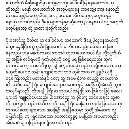
ယောက်ထဲ မီးဖိုချောင်မှာ တွေ့ရသည်၊ ဒေါ်ဒေါ်မြ နေမကောင်း ဟု
ဆိုသည်၊ မနော် တယောက်ထဲ အလုပ်များနေ တာတွေ့တော့၊ နေလည်
စာ မထည့်ခိုင်းတော့၊ဒီနေ့ တော့ ဝယ်စား လိုက်မည်ဟုတွေးသည်၊
နောက် အလုပ်လည်း ဒီနေ့ များအုန်းမှာဆိုတော့ ညနေစာ ပါ သူ့ အတွက်
မလုပ်နဲ့တော့ လို့ မှာထားခဲ့လိုက်သည်။
မိုးအောင်သူ စိတ်ထဲ မှာ ဒေါ်ဝင်းပပ တယောက် ဒီနေ့ ပိုလှနေတယ်လို့
တွေး နေမိပြီး ၊သူ ပုဆိုးခြုံအောက် မှ လီးကလည်း မမာတမာ ဖြစ်
နေသည်၊ အခု မနက်ကလေးကတင် ထုလာသေးတယ် ရှီး၊ လို့သူ့ကိုယ်
သူ အပြစ် တင်ရမလို ဂုဏ်ယူရလို ဝေခွဲ မရ ဖြစ်နေရသည်၊ သူက
တကယ်တော့ ကာမ ကိစ္စ မှာ ဖျံ မဟုတ်ပေမဲ့ လည်း အရိုင်းလေး တော့
မဟုတ်ပေ၊ ၁၀ တန်း ကျောင်းသား ဘ၀ တုန်းကက ကျူရှင် ယူဖို့
ငွေကြေးလည်း မတတ်နိူင် တော့ သူ့ အဖေ ရုံးက တပည့် တယောက်
၏၊ သမီး အပျိုကြီး ကျောင်းဆရာမ အားသည့် အချိန် ထိုအိမ်သို့ သွား
စာလုပ်ရသည်၊ ထိုအပျို ကြီးမှာ အလယ်တန်းပြသာ ဖြစ် သဖြင့် ခလေး
များကို ကျူရှင်ပေးသည်၊ မိုးအောင်သူ က ဝိုင်းကူ သင်ပေးရင်း သူ့စာ
ကို သူကျက်သည်၊ မသိတာ ကို အပျိုကြီး မမမြတ် ကရှင်းပြပေးသည်၊
တကယ်တော့ များသော အားဖြင့် အချိန်တွေမှာ သူတို့ အိမ်မှာက လူ
မပြတ်ခြေ၊ ကျူရှင်လာသော ခလေးတွေနူင့် မမမြတ် အမေကလည်း
အိမ်မှာပဲ ချက်ပြုတ်ရင်း ရှိနေတတ်သည်၊