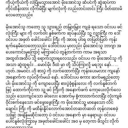
ကိုယ့်ကိုယ်ကို လဲပြိုမသွားအောင် မိုးအောင်သူ ဆံပင်ကို ဆွဲဆုပ်ကာ
ကိုင်ထိန်းထား လိုက်မိပြီး မျက်လုံးကို လည်းတင်းတင်း ကြီး ပိတ်ထားမိ
လေတော့သည်။
မိုးအောင်သူ ကတော့ သူ သွားရည် တမြှားမြှား ကျခဲ့ ရသော ဝင်းပပ ဖင်
လုံးကြီး များ ကို လက်ဝါး နူစ်ဖက်က ဆုပ်နှယ်ပြီး သူ့ လျှာကြီး က ဒေါ်
ဝင်းပပ အဖုတ် ဖေါင်းဖေါင်း ကြီး ကို အားရ ပါးရ တပြတ်ပြတ် ကုန်း
ရက်နေမိလေတော့သည်၊ ဒေါ်ဝင်းပပ မှာလည်း မိုးအောင်သူ ဘာဂျာ အ
ပေးကောင်းမှုကြောင့် မကြာခင်ပဲ တွန့်တက်ကာ ကာမ အရသာ
အထွတ်အထိပ် သို့ ရောက်သွားရလေသည်၊ ဝင်းပပ က မိုးအောင်သူ ကို
အသာ ဆွဲထူရင်း …မောင်မိုး ဒီထဲ မှာ တို့ သိပ်ကြာလို့ မရဘူး နော်… …
ဟုတ်..အမဝင်း..ဟို စားပွဲ ကို လက်ထောက်ပြီး ကုန်းပေးမလား ကျနော်
အနောက်က လုပ်လိုက်မယ် နော်.. ဒေါ်ဝင်းပပ စကား ဆက်မရှည်တော့
ပါ၊ မိုးအောင်သူ ကို ကျောပေးပြီး စားပွဲခုံစွန်းလေး ကို လက်နူစ်ဘက်
ဖြင့် ထောက်ကိုင်ကာ သူ့ ဖင် ကြီးကို အနောက်ဖက် ကော့ပေးလိုက်လေ
သည်၊ သေးကျင်သော ခါးလေး အောက်မှ စွံကားတက်လာပြီး လုံးကျစ်
ဝိုင်းစက်နေသော ဖင်ဖွေးဖွေးကြီး က မိုးအောင်သူ့ မာနေသော လိင်
ချောင်း ကြီး ကို မထိန်းနိူင်လောက်အောင်တဆတ်ဆတ် တုန်လာစေခဲ့
သဖြင့် အချိန်မဆိုင်းတော့ ပဲ ဝင်းပပ အနောက် မှာ နေရာယူ၊ ဝင်းပပ
ပေါင်နူစ်လုံးကြားမှ အဖုတ်ဖေါင်းဖေါင်း အ၀ မှ တေ့ကာ ဖိသွင်း လိုက်
လေတော့သည်။