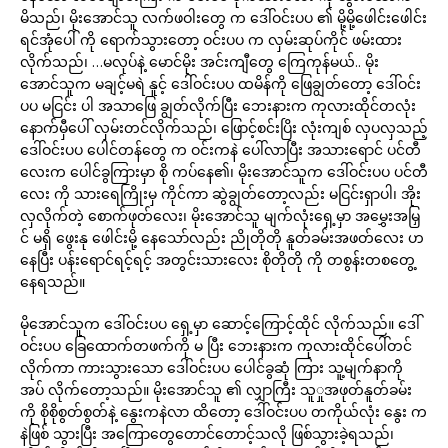
မိသည်၊ မိုးအောင်သူ လက်ဖဝါးတွေ က ဒေါ်ဝင်းပပ ၏ မို့မို့ဖေါင်းဖေါင်း
ရင်အုံပေါ် ကို ရောက်သွားတော့ ဝင်းပပ က လှမ်းဆုပ်ကိုင် ဖမ်းထား
လိုက်သည်၊ …မလုပ်နဲ့ မောင်မိုး အင်းကျီတွေ ကြေကုန်မယ်.. မိုး
အောင်သူက မချင့်မရဲ နူင့် ဒေါ်ဝင်းပပ ထမိန်ကို ဖြေချွတ်တော့ ဒေါ်ဝင်း
ပပ မငြင်း ပါ အသာဖြေ ချွတ်လိုက်ပြီး ဘေးနားက ကုလားထိုင်တလုံး
နောက်မှီပေါ် လှမ်းတင်လိုက်သည်၊ ဖြောင့်စင်းပြိး လုံးကျစ် လှပလှသည့်
ဒေါ်ဝင်းပပ ပေါင်တန်တွေ က ဝင်းကနဲ ပေါ်လာပြီး အသားရောင် ပင်တီ
လေးက ပေါင်ခွကြားမှာ စို ကပ်နေ၏၊ မိုးအောင်သူက ဒေါ်ဝင်းပပ ပင်တီ
လေး ကို သားရေကြိုးမှ ကိုင်ကာ ဆွဲချွတ်တော့လည်း မငြင်းရှာပါ၊ အိုး
လှလိုက်တဲ့ စောက်ဖုတ်လေး၊ မိုးအောင်သူ မျက်လုံးရှေ့မှာ အမွှေးအမြှ
င် မရှိ ဖွေးနု ဖေါင်းမို့ နေသော်လည်း ညိုတိုတို နူတ်ခမ်းအဖတ်လေး ဟ
နေပြီး ပန်းရောင်ရင့်ရင့် အတွင်းသားလေး စိုတိုတို ကို တစွန်းတစတွေ့
နေရသည်။
မိုအောင်သူက ဒေါ်ဝင်းပပ ရှေ့မှာ ဆောင့်ကြောင့်ထိုင် လိုက်သည်။ ဒေါ်
ဝင်းပပ ခြေထောက်တဖက်ကို မ ပြီး ဘေးနားက ကုလားထိုင်ပေါ်တင်
လိုက်ကာ ကားသွားသော ဒေါ်ဝင်းပပ ပေါင်ခွဆုံ ကြား သူ့မျက်နာကို
အပ် လိုက်တော့သည်။ မိုးအောင်သူ ၏ လျှာကြီး သူှုအဖုတ်နူတ်ခမ်း
ကို စိုစိုစွတ်စွတ်နဲ့ နွေးကနဲလာ ထိတော့ ဒေါ်ဝင်းပပ တကိုယ်လုံး နွေး က
နဲဖြစ် သွားပြီး အကြောတွေတောင်တောင့်သလို ဖြစ်သွားခဲ့ရသည်၊