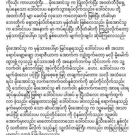
ကိုးယိုး ကားယားကြီး…. မိုးအောင်သူ က ပြုံးလိုက်ပြီး အဝတ်ဘီဒိုရှေ့
ရပ်နေသော ဒေါ်ဝင်းပပ နောက်သွားရပ်လိုက်သည်။ ဒေါ်ဝင်းပပ တို့
အဝတ်ဘီဒို မျာ ခေတ်မှီ လှသော ကလော့ဆက် ဖြစ်ပြီး တံခါးမှာ
ဘေးတိုက် ရှောတွန်းပိတ်ရသော မှန်တံခါး ဖြစ်လေသည်၊ မိုးအောင်သူ
က ဒေါ်ဝင်းပပ အနောက် မှာ ကပ်ရပ်ပြီး ဘီဒိုတံခါးကို ကြည့်လိုက်တော့
မှန်သားပြင်ပေါ်မှာ သူတို့ နူစ်ယောက် မျက်လုံးချင်း ဆုံမိကြလေသည်၊
မိုးအောင်သူ က မှန်သားပေါ်မှာ မြင်နေရသည့် ဒေါ်ဝင်းပပ ၏ အသား
ရောင်ဖျော့ဖျော့ ဘရာဇီယာက အောက်က လျှံထွက်တော့ မလို မို့မေါက်
ထွားဖွံ့ လှသည့် ရင်သားအစုံ ကို အနောက်ဘက်မှ သိုင်းဘက် ကာ သူ့
လက်ဝါး နူစ်ဘက်ဖြင့် အုပ်ကိုင်လိုက်မိသည်။ …ဟေး.. ဒေါ်ဝင်းပပ က
မျက်ခုံးလေး ပင့်ပြီး ပြုံးစေ့စေ့ ဖြင့် တချက်လှမ်းတား သလို အသံပေး
ရင်း မိုးအောင်သူ့ လက်ကောက်ဝတ်နူစ်ဘက်ကို ဆုပ်ကိုင်လိုက်သည်၊
သို့ သော်လည်း မိုးအောင်သူ ၏ လက်ဝါး နူစ်ဘက်ကတော့ အားရ ပါးရ
ဆုပ်နှယ်နေပြီ ဖြစ်ရာ ဒေါ်ဝင်းပပ ပါးစပ် မှ ငြီးသံလေး တချက်ထွက်
လာ ခဲ့သည်၊ ဖြေချထားသဖြင့် ဒေါ်ဝင်းပပ ခါးလည်ခန့် ရောက်နေသည့်
နက်မှောင်ထူထဲ သော ဆံပင်အုပ်ကို မိုးအောင်သူ က သူ့မေးဖြင့် အသာ
ဖယ်ပြီး ဒေါ်ဝင်းပပ လည်တိုင်လေး ကို ငုံနမ်းလိုက်သည်၊ သူ့ဖဝါး
အောက်မှာလည်း မာတောင်ထလာသော ဒေါ်ဝင်းပပ နိူ့သီးခေါင်း နူစ်လုံး
ပို သတိထား မိလိုက် သည်နူင့် သူ့လိင်တန်ကြီး ကလည်း တဖြည်းဖြည်း
မာတင်း လာခဲ့ ပြန်ပါလေသည်၊