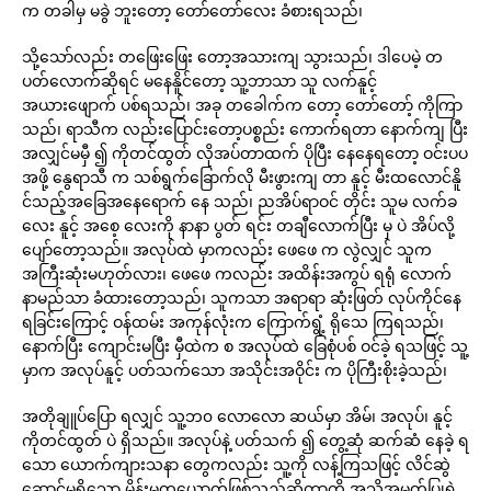
က တခါမှ မခွဲ ဘူးတော့ တော်တော်လေး ခံစားရသည်၊
သို့သော်လည်း တဖြေးဖြေး တော့အသားကျ သွားသည်၊ ဒါပေမဲ့ တ
ပတ်လောက်ဆိုရင် မနေနိူင်တော့ သူ့ဘာသာ သူ လက်နူင့်
အယားဖျောက် ပစ်ရသည်၊ အခု တခေါက်က တော့ တော်တော့် ကိုကြာ
သည်၊ ရာသီက လည်းပြောင်းတော့ပစ္စည်း ကောက်ရတာ နောက်ကျ ပြီး
အလျှင်မမှီ ၍ ကိုတင်ထွတ် လိုအပ်တာထက် ပိုပြီး နေနေရတော့ ဝင်းပပ
အဖို့ နွေရာသီ က သစ်ရွက်ခြောက်လို မီးဖွားကျ တာ နူင့် မီးထလောင်နိူ
င်သည့်အခြေအနေရောက် နေ သည်၊ ညအိပ်ရာဝင် တိုင်း သူမ လက်ခ
လေး နူင့် အစေ့ လေးကို နာနာ ပွတ် ရင်း တချီလောက်ပြီး မှ ပဲ အိပ်လို့
ပျော်တော့သည်။ အလုပ်ထဲ မှာကလည်း ဖေဖေ က လွဲလျှင် သူက
အကြီးဆုံးမဟုတ်လား၊ ဖေဖေ ကလည်း အထိန်းအကွပ် ရရုံ လောက်
နာမည်သာ ခံထားတော့သည်၊ သူကသာ အရာရာ ဆုံးဖြတ် လုပ်ကိုင်နေ
ရခြင်းကြောင့် ဝန်ထမ်း အကုန်လုံးက ကြောက်ရွံ့ ရိုသေ ကြရသည်၊
နောက်ပြီး ကျောင်းမပြီး မှီထဲက စ အလုပ်ထဲ ခြေစုံပစ် ဝင်ခဲ့ ရသဖြင့် သူ့
မှာက အလုပ်နူင့် ပတ်သက်သော အသိုင်းအဝိုင်း က ပိုကြီးစိုးခဲ့သည်၊
အတိုချူပ်ပြော ရလျှင် သူ့ဘ၀ လောလော ဆယ်မှာ အိမ်၊ အလုပ်၊ နူင့်
ကိုတင်ထွတ် ပဲ ရှိသည်။ အလုပ်နဲ့ ပတ်သက် ၍ တွေ့ဆုံ ဆက်ဆံ နေခဲ့ ရ
သော ယောက်ကျားသနာ တွေကလည်း သူ့ကို လန့်ကြသဖြင့် လိင်ဆွဲ
ဆောင်မှုရှိသော မိန်းမတယောက်ဖြစ်သည်ဆိုတာကို အသိအမှတ်ပြုရဲ့