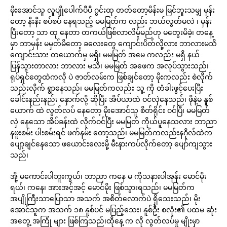
မိုးအောင်သူ လူပျိုပေါက်ပီပီ ဂွင်းထု တတ်တော့မိန်းမ မြင်ဘူးသမျှ မှန်း
တော့ နီးနီး စပ်စပ် နေရသည့် မမမြတ်က လည်း ဘယ်လွတ်မလဲ ၊ မှန်း
ပြီးတော့ သာ ထု နေတာ တကယ်ဖြစ်လာလိမ့်မည်ဟု မတွေးမိခဲ့၊ တနေ့
မှာ ဘာမှန်း မမှတ်မိတော့ ခလေးတွေ ကျောင်းပိတ်လို့လား ဘာလားမသိ
ကျောင်းသား တယောက်မှ မရှိ၊ မမမြတ် အမေ ကလည်း မရှိ နယ်
ပြန်သွားတာလား ဘာလား မသိ၊ မမမြတ် အဖေက အလုပ်သွားသည်၊
ရုပ်ရှင်တွေထဲကလို ပဲ ဇာတ်လမ်းက ဖြစ်ချင်တော့ မိုးကလည်း စဲလိုက်
သည်းလိုက် ရွာနေသည်၊ မမမြတ်ကလည်း သူ့ ကို တံခါးဖွင့်ပေးပြီး
ခေါင်းနည်းနည်း နှောက်လို့ ဆိုပြီး အိပ်ယာထဲ ဝင်လှဲနေသည်၊ ဖိုနဲ့မ နူစ်
ယောက် ထဲ လွတ်လပ် နေတော့ မိုးအောင်သူ စိတ်ရိုင်း ဝင်ပြီ၊ မမမြတ်
လှဲ နေသော အိပ်ခန်းထဲ လိုက်ဝင်ပြီး မမမြတ် ကိုယ်ပူနေသလား ဘာညာ
နဖူးစမ်း ပါးစမ်းရင် ဖက်နမ်း တော့သည်၊ မမမြတ်ကလည်းနဂိုလ်ထဲက
ပျော့ချင်နေသော ဖယောင်းလေးမို့ မီးနားကပ်လိုက်တော့ ပျော်ကျသွား
သည်၊
အို့ မကောင်းပါဘူးကွယ်၊ ဘာညာ ကနေ မ ကိုသနားပါအုန်း မောင်မိုး
ရယ်၊ ကနေ၊ အားအင့်အင့် မောင်မိုး ဖြစ်သွားရသည်၊ မမမြတ်က
အပျိုကြီးသာပြောသာ အသက် အစိတ်လောက်ပဲ ရှိသေးသည်၊ မိုး
အောင်သူက အသက် ၁၈ နူစ်ပင် မပြည့်သေး၊ နူစ်ဦး စလုံး၏ ပထမ ဆုံး
အတွေ့ အကြုံ များ ဖြစ်ကြသည်၊ထိုနေ့ က လို လွတ်လပ်မှု မျိုးမှာ