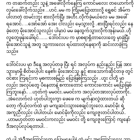
က တဆက်တည်း သူနဲ့ အဖေါ်လိုက်နေကြ ကောင်မလေး တယောက်ကို
လှမ်းခေါ်လိုက်သည်။ …ဟင်..မမ က ကြိုမပြောထားလို့ ရွှေစင် အိမ်က
ပါလာတဲ့ ထမင်းဘူး စားလိုက်ပြီ၊ အဟီး..လိုက်ခဲ့မယ်လေ မမ အဖေါ်
ရအောင်.. …အော်အော် အေး ငါလည်း မေ့သွားလို့ ..စားပြီးရင်လည်း နေ
ခဲ့တော့ မိုးအောင်သူလည်း ပါမှာပဲ မမ ခနထွက်သွားလိုက်အုန်းမယ်..ဟို
လူတွေဖုန်းခေါ်ရင်…….. ဒေါ်ဝင်းပပ က မှာစရာရှိတာလေးတွေ မှာခဲ့ပြီး
မိုးအောင်သူနဲ့ အတူ သူ့ကားလေး ရပ်ထားတဲ့နေရာကို ဆင်းလာခဲ့ကြ
သည်။
ဒေါ်ဝင်းပပ မှာ ဒီနေ့ အလုပ်တခု ပြီး ရင် အလုပ်က နည်းနည်း ပြန် အား
သွားမှာမို့ စိတ်ပေါ့ပါး နေ၏၊ မိုးအောင်သူ နူင့် စားသောက်ဆိုင်တခု တွင်
ဝင်စား ကြရင်းက မှစကားစမြည် ပြောဖြစ်ကြသည်၊ ..ဟူး ငါတို့ မှာ
လည်း အလုပ်တွေ ပိနေတာနဲ့ စကားတောင် ကောင်းကောင်း မပြောဖြစ်
ကြဘူးနော်.. …ဟုတ်ကဲ့ မမဝင်း..မမဝင်းက အလုပ်တအားလုပ်တာကိုး..
..အဲလောက်လဲ ဟုတ်ပါဘူးကွာ ဖေဖေ က မျက်နှာလွဲထားတယ် ဆို
တော့ ကိုယ့်လက်ထဲ မှာ မကျဆင်းသွားစေချင်ဘူးလေ..မောင်မိုး ရဲ့
အကူညီလည်း ပါပါတယ်၊ မောင်မိုးကိုလည်း ကျေးဇူးတင်ပါတယ်..
..ဟာမဟုတ်တာ မမဝင်းကလည်း မမဝင်း တို့ ကျေးဇူးကြောင့် ကျနော်
ဒီအလုပ်လုပ်ရတာပါ.. .
ကဲ ပါ အဲဒီအကြောင်းတွေ ပြောမနေပါနဲ့ ကဲ မင်း အကြောင်းလေး ဘာ