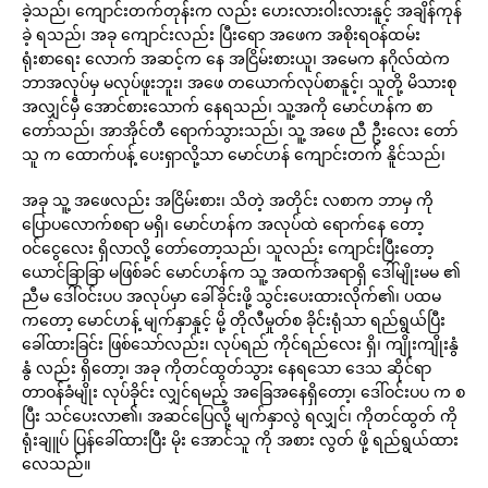
ခဲ့သည်၊ ကျောင်းတက်တုန်းက လည်း ဟေးလားဝါးလားနူင့် အချိန်ကုန်
ခဲ့ ရသည်၊ အခု ကျောင်းလည်း ပြီးရော အဖေက အစိုးရဝန်ထမ်း
ရုံးစာရေး လောက် အဆင့်က နေ အငြိမ်းစားယူ၊ အမေက နဂိုလ်ထဲက
ဘာအလုပ်မှ မလုပ်ဖူးဘူး၊ အဖေ တယောက်လုပ်စာနူင့်၊ သူတို့ မိသားစု
အလျှင်မှီ အောင်စားသောက် နေရသည်၊ သူ့အကို မောင်ဟန်က စာ
တော်သည်၊ အာအိုင်တီ ရောက်သွားသည်၊ သူ့ အဖေ ညီ ဦးလေး တော်
သူ က ထောက်ပန့် ပေးရှာလို့သာ မောင်ဟန် ကျောင်းတက် နိူင်သည်၊
အခု သူ့ အဖေလည်း အငြိမ်းစား၊ သိတဲ့ အတိုင်း လစာက ဘာမှ ကို
ပြောပလောက်စရာ မရှိ၊ မောင်ဟန်က အလုပ်ထဲ ရောက်နေ တော့
ဝင်ငွေလေး ရှိလာလို့ တော်တော့သည်၊ သူလည်း ကျောင်းပြီးတော့
ယောင်ခြာခြာ မဖြစ်ခင် မောင်ဟန်က သူ့ အထက်အရာရှိ ဒေါ်မျိုးမမ ၏
ညီမ ဒေါ်ဝင်းပပ အလုပ်မှာ ခေါ်ခိုင်းဖို့ သွင်းပေးထားလိုက်၏၊ ပထမ
ကတော့ မောင်ဟန့် မျက်နှာနူင့် မို့ တိုလီမှုတ်စ ခိုင်းရုံသာ ရည်ရွယ်ပြီး
ခေါ်ထားခြင်း ဖြစ်သော်လည်း၊ လုပ်ရည် ကိုင်ရည်လေး ရှိ၊ ကျိုးကျိုးနွံ
နွံ လည်း ရှိတော့၊ အခု ကိုတင်ထွတ်သွား နေရသော ဒေသ ဆိုင်ရာ
တာဝန်ခံမျိုး လုပ်ခိုင်း လျှင်ရမည့် အခြေအနေရှိတော့၊ ဒေါ်ဝင်းပပ က စ
ပြီး သင်ပေးလာ၏၊ အဆင်ပြေလို့ မျက်နှာလွဲ ရလျှင်၊ ကိုတင်ထွတ် ကို
ရုံးချူပ် ပြန်ခေါ်ထားပြီး မိုး အောင်သူ ကို အစား လွတ် ဖို့ ရည်ရွယ်ထား
လေသည်။