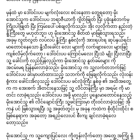
မှန်ထဲ မှာ ဒေါ်ဝင်းပပ မျက်လုံးလေး စင်းနေတာ တွေ့ရတော့ မိုး
အောင်သူက ဒေါ်ဝင်းပပ ဘရာဇီယာကို ဂျိတ်ဖြုတ် ပြီး ပုခုံးနူစ်ဘက်မှ
ကြိုးပါဖြုတ် ပြီး ကြမ်းပေါ် ပစ်ချလိုက်သည်၊ အိုး လှလိုက်တာ နည်းတဲ့
နိူ့ကြီးတွေ မဟုတ်ဘူး၊ ဟု မိုးအောင်သူ စိတ်ထဲ မှာဖြစ်သွားရသည်၊
အခုမှ လွတ်လွတ် လပ်လပ် နိူ့ကြီး နူစ်လုံးကို အားရပါးရ ဆုပ်နှယ်ရင်း
မာတောင်နေသော နိူ့သီးခေါင်း လေး များကို လက်ဖျားလေး များဖြင့်
ကျစ်လိမ့်လိုက်တော့ ၊ ဒေါ်ဝင်းပပ ကြောင်မလေး ငြီးသံ မျိုး ငြီးလာပြီး
သူ့ ခေါင်းကို လည်ပြန်လှည့်ကာ မိုးအောင်သူ နူတ်ခမ်းများ ကို
အငမ်းမရ ပြန်နမ်းလာခဲ့သည်၊ မိုးအောင်သူ က သူ့လက်တဘက်ဖြင့်
ဒေါ်ဝင်းပပ ခါးမှာပတ်ထားသည့် သဘက်ကို ဖြေချလိုက်သည်၊ လုံးဝန်း
စွံကား ဖေါင်းအိလှသည့် ဒေါ်ဝင်းပပ ဖင်လုံးကြီး နူစ်ခု ၏ အထိအတွေ့
က က အေးစက် အိတင်းနေသဖြင့် သူ့ လိင်တန်ကြီး မှာ အရမ်း ကို မာ
တင်း လာခဲ့ရသည်၊ ဒေါ်ဝင်းပပ အဖို့ မှာလည်း ပူနွေးမာတောင်နေသည့်
မိုးအောင်သူ ၏ လိင်ချောင်းကြီး သူ့ဖင်ကြားမှာ တိုးဝင်လာခဲ့သဖြင့် အို
ကနဲ ပင် ဖြစ်သွားရပြီး သူ့ အဖုတ်တွင်း မှ အခုန ကထဲက စိုထိုင်းထိုင်း စ
ဖြစ်နေရာက အခုတော့ အရည်လေးပင် စီးကျ ချင်လာခဲ့ရလေ
တော့သည်။
မိုးအောင်သူ က သူ့ကျောပြင်လေး ကိုတွန်းလိုက်တော့ အတွေ့ အကြုံ ရှိ