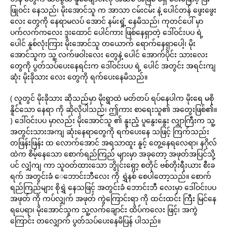
ဖြုဝင်း နေသည်၊ မိုးအောင်သူ က အာသာ ငမ်းငမ်း နဲ့ ပေါင်တန် ဖွေးဖွေး
လေး တွေကို နေရာမလပ် အောင် နမ်းရှုံ့ နေမိသည်၊ ကုတင်ပေါ် မှာ
ပက်လက်ကလေး ဒူးထောင် ပေါင်ကား ဖြစ်နေရှာတဲ့ ဒေါ်ဝင်းပပ ရဲ့
ပေါင် နူစ်လုံးကြား မိုးအောင်သူ တယောက် ရောက်နေရှာပေါ့၊ မိုး
အောင်သူက သူ့ လက်ဖဝါးလေး တွေနဲ့ ပေါင် အောက်ပိုင်း သားလေး
တွေကို ပွတ်သပ်ပေးနေရင်းက ဒေါ်ဝင်းပပ ရဲ့ ပေါင် အတွင်း အရင်းကျ
ဆုံး မိုးခိုသား လေး တွေကို ရက်ပေးနေမိသည်။
( လူတွင် မိုးခိုသား ဆိုသည်မှာ မိုးရွာထဲ မတ်တပ် ရပ်နေပါက မိုးရေ မစို
နိူင်သော နေရာ ကို ဆိုလိုပါသည်၊ ဤကား စာရေးသူ၏ အတွေးဖြစ်၏။
) ဒေါ်ဝင်းပပ မှာလည်း မိုးအောင်သူ ၏ နူးညံ့ ပူနွေးနွေး လျှာကြီးက သူ့
အတွင်းသားအကျ ဆုံးနေရာတွေကို ရက်ပေးနေ သဖြင့် ကြက်သည်း
တဖြန်းဖြန်း ထ လောက်အောင် အရသာထူး နူင့် တွေ့နေရလေရာ၊ နဂိုလ်
ထဲက စိမ့်နေသော စောက်ရည်ကြည် များမှာ အခုတော့ အဖုတ်အပြင်သို့
ပင် လျှံကျ ကာ သူဝတ်ထားသော ဘွိုင်းရှော့ စတိုင် ဗစ်တိုးရီးယား စီးခ
ရက် အတွင်းခံ ေဘောင်းဘီလေး ကို ရွှဲနစ် စေပါတော့သည်။ စောက်
ရည်ကြည်များ စိုရွှဲ နေသဖြင့် အတွင်းခံ ဘောင်းဘီ လေးမှာ ဒေါ်ဝင်းပပ
အဖုတ် ကို ကပ်လျှက် အဖုတ် ကွဲကြောင်းရာ ကို ထင်းထင်း ကြီး မြင်နေ
ရပေရာ၊ မိုးအောင်သူက သူ့လက်ချောင်း ထိပ်ကလေး ဖြင့်၊ အကွဲ
ကြောင်း တလျှောက် ပွတ်သပ်ပေးနေမိပြန် ပါသည်။