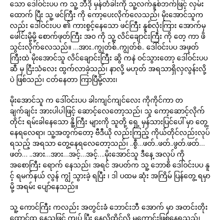
သော ဒေါ်ဝင်းပပ က သူ့ ဘီဒို မှန်တံခါးကို သူ့လက်နူစ်ဘက်ဖြင့် လှမ်း
ထောက် ပြီး သူ့ ဖင်ကြီး ကို ကော့ပေးလိုက်လေသည်၊ မိုးအောင်သူက
လည်း ဒေါ်ဝင်းပပ ၏ ကားစွင့်နေသော ဖင်ကြီး နူစ်လုံးကြား အောက်မှ
ဖေါင်းမို့မို့ စောက်ဖုတ်ကြီး အ၀ ကို သူ့ လိင်ချောင်းကြီး ကို တေ့ ကာ ဖိ
သွင်းလိုက်လေသည်။ …အား..ကျွတ်စ်..ကျွတ်စ်.. ဒေါ်ဝင်းပပ အဖုတ်
ကြီးထဲ မိုးအောင်သူ လိင်ချောင်းကြီး ဆွိ ကနဲ ဝင်သွားတော့ ဒေါ်ဝင်းပပ
ဆီ မှ ငြီးသံလေး ထွက်လာခဲ့သည်၊ နာလို့ မဟုတ် အရသာရှိလှလွန်းလို့
ပဲ ဖြစ်သည်၊ ငတ်နေတာ ကြာပြီမို့လား၊
မိုးအောင်သူ က ဒေါ်ဝင်းပပ ခါးကျင်ကျင်လေး ကိုကိုင်ကာ တ
ချက်ချင်း အားပါပါဖြင့် ဆောင့်လေတော့သည်၊ သူ ကော့ဆောင့်လိုက်
တိုင်း ရမ်းခါနေသော နိူ့ကြီး များကို သူတို့ ရှေ့ မှန်သားပြင်ပေါ် မှာ တွေ့
နေရလေရာ၊ သူ့အတွက်တော့ ဗီဒီယို လည်းကြည့် ကိုယ်တိုင်လည်းလုပ်
ရသည့် အရသာ တွေ့နေရလေတော့သည်၊ ..စွီ…ဖတ်..ဖတ်..ဖွတ်.ဖတ်…
ဖတ်… ..အား…အား…အင့်…အင့်….မိုးအောင်သူ ဒီနေ့ အလုပ် ကို
အစောကြီး ရောက် နေသည်၊ အရင် အပတ်က သူ့ ဘောစိ ဒေါ်ဝင်းပပ နူ
င့် ရမက်နယ် လွန် ကျွံ သွားခဲ့ ရပြီး ၊ ဒါ ပထမ ဆုံး အကြိမ် ပြန်တွေ့ ရမှာ
မို့ အရမ်း ပျော်နေသည်။
သူ့ ကောင်ကြီး ကလည်း အတွင်းခံ ဘောင်းဘီ အောက် မှာ အတင်းတိုး
ထောင်ထ နေသဖြင့် ကျပ် ပြီး နေလို့ထိုင်လို့ မကောင်းဖြစ်နေရသည်၊