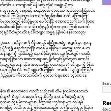
ုင်း ယောကျ်ားနှင့် မိန်းမတို့ လိုးပုံ အမျိုးမျိုးကို
်။ သူနေသည့် နေရာနှင့် အနည်းငယ် ဝေးသော ကားလမ်းမကြီးဘေး
ေရာ တစ်ခါ ကြည့်ဖူးသွားသော ကျော်ညွန့်တစ်ယောက် မကြာမကြာ
များများတွင် ဗွီဒီယိုရုံများ ပေါ်လာပြီး အောကားသက်သက် ပြစား
 အပါအဝင် ဖြစ်လေသည်။ ထိုရုံနှင့် ထိုကားများကြောင့် အသက်
းမလိုချင်စိတ်များ လိုးချင်စိတ်များ တရွရွ ဖြစ်ပေါ်နေလေသည်။
ဲ့သော အချိန်များကို မိန်းမရရန် မကြိုးစားခဲ့မှုအတွက် နှမျောနေ
ဗွီဒီယိုရုံ ရောက်သွားပြီး တစ်ခါမှ မမြင်ဖူး၊ မတွေ့ဖူးသော ယော
းအဆန်းများကို မြင်မိသည့် နောက်ပိုင်းမှစကာ သူ့ကိုယ်တွင် ကာမပိုး
ားများဖြစ်သော အောကားများမှာ ရိုက်ကွင်းရိုက်ကွက် ကောင်း
ိုးဆွမှု ထူးဆန်းခြင်း၊ အထူးသဖြင့် ယောကျ်ား၏ လီးများကို မိန်းမ
ြင်း၊ ပုံစံ အမျိုးမျိုး လိုးကြခြင်း၊ အားပါပါ လှုပ်ရှားကြခြင်း
ားက ကျော်ညွန့်အား ကိလေသာစိတ်ကို ရွသထက်ရွအောင် လုပ်ပေးနေ
Sear
မိန်းမဆို ဝေလာဝေး။ ကားစီးသည့်အခါ ထိမိ ခိုက်မိတာလောက်
ူ၏ ခြံတွင် လာရောက် နေထိုင်ပြီး သားသမီးကဲ့သို့ အတူ
Re
ွက်မှာ လူချမ်းသာများ၏ စီးပွားရေး လုပ်ငန်းများ လုပ်ရန်
များဖြင့် တသီးတသန့် ဖြစ်နေလေသည်။ ဘကြီးလုပ်သူမှာ မြန်မာ
ရိုးမ