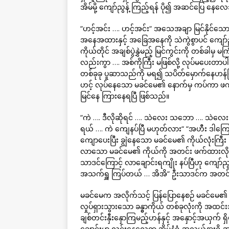
အိမ်မို့ ကျော်ညွန့် ကြည့်ရန် ပို၍ အဆင်ပြေ နေ
“ဟင့်အင်း …. ဟင့်အင်း“ အသေအချာ မြင်နိုင်သော 
အနေအထားနှင့် အခြေအနေကို သဲကွဲစွာပင် ကျော်ညွန
ကိုယ်တိုင် အချစ်ပွဲနွှဲမည့် မြင်ကွင်းကို တစ်ခါမ
လည်းကွာ …. အစ်ကိုကြီး မဖြစ်လို့ လုပ်မပေးတာပါ၊
တစ်ခုခု ပူဆာသည်ကို မရ၍ သပိတ်မှောက်နေဟန်ဖြ
ဟင့် လုပ်နေသော မခင်မေ၏ နောက်မှ ကပ်ကာ ဖက်
မြင်နေ ကြားနေရပြီ ဖြစ်သည်။
“ကဲ …. ဒီလိုဆိုရင် …. သဲလေး သဘော …. သဲလေ
ရယ် …. ကဲ ကျေနပ်ပြီ မဟုတ်လား“ “အဟီး ဒါကြောင
ကျောပေးပြီး ချွဲနေသော မခင်မေ၏ ကိုယ်လုံးကြီး ပြ
လာသော မခင်မေ၏ ကိုယ်ကို အတင်း ဖက်ထားလိုက်ပြီ
သာဒင်ကြောင့် လာချောင်းရကျိုး နပ်ပြီဟု ကျော်ည
အသက်ရှူ ကြပ်တယ် … အိအိ“ ဦးသာဒင်က အတင်း
မခင်မေက အလိုက်သင့် ပြန်ပြောနေစဉ် မခင်မေ၏ နှုတ
လှုပ်ရှားသွားသော ခန္ဓာကိုယ် တစ်ခုလုံးကို အထ
ချစ်တင်းနှီးနှောကြမည့်ဟန်နှင့် အနှောင့်အယှက် ရှ
ချောင်းမှာ လင်းနေလေရာ အိမ်နံရံ အလယ်နားရှိ အပ