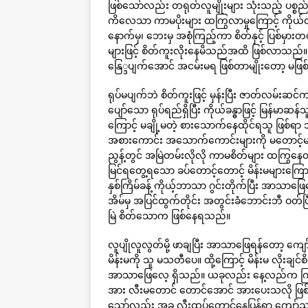
ဖြစ်သော်လည်း တရုတ်လူမျိုးများ သုံးသည့် ပစ္စည
ကိလေသာ ကာမပိုးများ ထကြွလာမှုကြောင့် ကိုယ်လုံး
နောက်မှ၊ ဘေးမှ အစုံကြည့်ကာ စိတ်နှင့် ပြစ်မှား
များဖြင့် စိတ်ကူးလိုးနေမိသည်အထိ ဖြစ်လာသည်။ 
နြေ္ဒပျက်အောင် အငမ်းမရ ဖြစ်တာမျိုးတော့ မဖြစ
ရုပ်မပျက်ဘဲ စိတ်ကူးဖြင့် မှန်းပြီး ဇာတ်လမ်း
ပျော်သော ရုပ်ရည်ရှိပြီး ကိုယ်ခန္ဓာဖြင့် မြန်မ
ကြောင့် မချို့မတဲ့ စားသောက်နေထိုင်ရသူ ဖြစ်ရ
အစားကောင်း အသောက်ကောင်းများကို မတောင့်မ
ညွန့်တွင် အမြဲတမ်းလိုလို ကာမစိတ်များ ထကြွ
မြင်ရတွေ့ရသော ခပ်တောင့်တောင့် မိန်းမများက
နှစ်ကြိမ်ခန့် ကိုယ့်ဘာသာ ဂွင်းတိုက်ပြီး အ
အိမ်မှ အပြင်ထွက်တိုင်း အတွင်းခံဘောင်းဘီ ဝတ်ပ
မြဲ စိတ်သောက ဖြစ်နေရသည်။
လူပျိုလူလွတ်မို့ ဖာချပြီး အာသာဖြေရန်တော့ ကျော်ည
မိန်းမကို သူ မသတီပေ။ ထို့ကြောင့် မိန်းမ လိုးချင်စ
အာသာဖြေလေ့ ရှိသည်။ ယခုလည်း နေ့လည်က ကြည
အား လီးမတောင် တောင်အောင် အားပေးသလို ဖြစ်နေလ
သော်လည်း အခု လီးထပ်တောင်နေပြန်ရာ ကျော်ညွန့်မှ