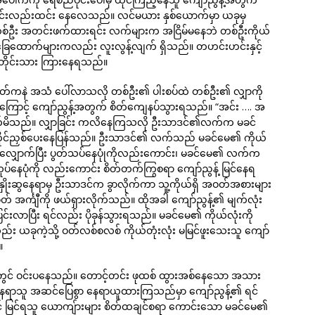
း၊ ထင်းလည်းထင်း နေလေသည်။ လင်မယား နှစ်ယောက်မှာ ယခုမှ
့်တစ်ဦး အတင်းဖက်ထားရင်း လက်များက အငြိမ်မနေဘဲ တစ်ဦးကိုယ်
ို ခြေထောက်များကလည်း လူးလွန့်လျက် ရှိသည်။ တဟင်းဟင်းနှင့်
 အတိုင်းသား ကြားနေရသည်။
် ပြွတ်ကနဲ အသံ ပေါ်လာသလို တစ်ဦး၏ ပါးစပ်ထဲ တစ်ဦး၏ လျှာကို
းကြောင့် ကျော်ညွန့်အတွက် စိတ်ကျေနပ်သွားရသည်။ “အင်း …. အ
လိုက်မိသည်။ လျှာခြင်း ကလိနေကြသလို ဦးသာဒင်၏လက်က မခင်
ပ်ကိုင်ညှစ်ပေးနေပြန်သည်။ ဦးသာဒင်၏ လက်သည် မခင်မေ၏ ကိုယ်
 လျှောက်ပြီး ပွတ်သပ်နေပုုံကိုလည်းကောင်း၊ မခင်မေ၏ လက်က
ုပ်နေပုံကို လည်းကောင်း စိတ်တက်ကြွစရာ ကျော်ညွန့် မြင်နေရ
ှိုးဆွနေရာမှ ဦးသာဒင်က ခွာလိုက်ကာ သူ့ကိုယ်ရှိ အဝတ်အစားများ
္ကျီကို ဖယ်ရှားလိုက်သည်။ ထိုအခါ ကျော်ညွန့်၏ မျက်လုံး
ြင်းလာပြီး ရင်လည်း ပိုခုန်သွားရသည်။ မခင်မေ၏ ကိုယ်လုံးကို
လည်း ယခုကဲ့သို့ ဝတ်လစ်စလစ် ကိုယ်တုံးလုံး မမြင်ဖူးသေးသူ ကျော်
။
ွင် ဝင်းပနေသည်။ တောင့်တင်း ဖုထစ် ထွားအစ်နေသော အသား
ူ့နေရာသူ အဆင်ပြေစွာ နေရာယူထားကြသည်မှာ ကျော်ညွန့်၏ ရင်
နှင့် မြင်ရသူ ယောကျ်ားများ စိတ်ထချင်စရာ ကောင်းသော မခင်မေ၏