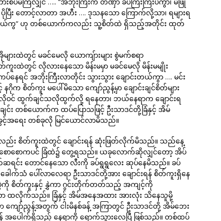
စကားစပ်မိကြလျှင် ….. “အဘိုးကြီးက တဏှာ ခပ်ကြီးကြီးပဲကွာ၊ မဖြို
 ပိုပြီး တောင့်လာတာ အဟီး …. ဒုသနသော ကြောက်လို့သာ၊ ရများရ
တယ်ကွ“ ဟု တစ်ယောက်ကလည်း သူ့စိတ်ထဲ ရှိသည့်အတိုင်း ထုတ်
ိုများထဲတွင် မခင်မေလို ယောကျ်ားများ စွဲမက်စရာ
တ်ကူးထဲတွင် လိုလားနေသော မိန်းမမှာ မခင်မေလို မိန်းမမျိုး
း ကပ်နေရင် အဘိုးကြီးလာတိုင်း သွားသွား ချောင်းတယ်ကွာ …. မင်း
နဂိုက စိတ်ကူး မပေါ်မိသော ကျော်ညွန့်မှာ ချောင်းချင်စိတ်များ
သလိုဝင် ထွက်ချင်သလိုထွက်လို့ ရနေတာ၊ ဘယ်နေရာက ချောင်းရ
င်း တစ်ယောက်က ထပ်ပြောသဖြင့် ဦးသာဒင်တို့ခြံနှင့် အိမ်
့်အရေး တစ်ခုလို မြင်ယောင်လာမိသည်။
်လည်း စိတ်ကူးထဲတွင် ချောင်းရန် ဆုံးဖြတ်လိုက်မိသည်။ သည်နေ့
 စောစောကပင် ခြံထဲ၌ တွေ့ရသည်။ ယခုလောက်ဆိုလျှင်တော့ အိပ်
က်ဆရင်း တောင်နေသော လီးကို ခပ်ရွရွလေး ဆုပ်နေမိသည်။ ခပ်
ာင်းခေါက်သံ ပေါ်လာလေရာ ဦးသာဒင်တို့အား ချောင်းရန် စိတ်ကူးရှိနေ
ဲကို စိတ်ကူးနှင့် နွှဲကာ ဂွင်းတိုက်တတ်သည့် အကျင့်ကို
လိုက်သည်။ ခြံနှင့် အိမ်အနေအထား အားလုံး သိနေသူမို့
ော်ညွန့်အတွက် ငါးမိနစ်ခန့် အကြာတွင် ဦးသာဒင်တို့ အိမ်ဘေး
ရန် အပေါက်ရှိသည့် နေရာကို ရောက်သွားလေပြီ ဖြစ်သည်။ တစ်ထပ်