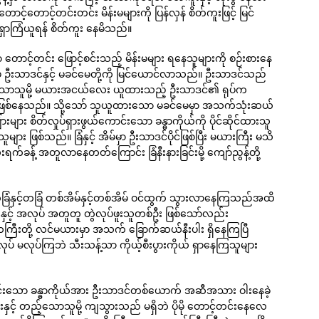
်တောင့်တင်းတင်း မိန်းမများကို ပြန်လှန် စိတ်ကူးဖြင့် မြင်
ှာကြံယူရန် စိတ်ကူး နေမိသည်။
 တောင့်တင်း ဖြောင့်စင်းသည့် မိန်းမများ ရနေသူများကို စဉ်းစားနေ
မ်မှ ဦးသာဒင်နှင့် မခင်မေတို့ကို မြင်ယောင်လာသည်။ ဦးသာဒင်သည်
်းသာသူမို့ မယားအငယ်လေး ယူထားသည့် ဦးသာဒင်၏ ရုပ်က
န်သလို ဖြစ်နေသည်။ သို့သော် သူယူထားသော မခင်မေမှာ အသက်သုံးဆယ်
ားများ စိတ်လှုပ်ရှားဖွယ်ကောင်းသော ခန္ဓာကိုယ်ကို ပိုင်ဆိုင်ထားသူ
 ဖြစ်သည်။ ခြံနှင့် အိမ်မှာ ဦးသာဒင်ပိုင်ဖြစ်ပြီး မယားကြီး မသိ
န့် အတူလာနေတတ်ကြောင်း ခြံနီးနားခြင်းမို့ ကျော်ညွန့်တို့
တခြံနှင့်တခြံ တစ်အိမ်နှင့်တစ်အိမ် ဝင်ထွက် သွားလာနေကြသည်အထိ
းနှင့် အလုပ် အတူတူ တွဲလုပ်ဖူးသူတစ်ဦး ဖြစ်သော်လည်း
းတို့ လင်မယားမှာ အသက် ခြောက်ဆယ်နီးပါး ရှိနေကြပြီ
ုပ် မလုပ်ကြဘဲ သီးသန့်သာ ကိုယ့်စီးပွားကိုယ် ရှာနေကြသူများ
့်စင်းသော ခန္ဓာကိုယ်အား ဦးသာဒင်တစ်ယောက် အဆီအသား ဝါးနေခဲ့
ားနှင့် တည့်သောသူမို့ ကျသွားသည် မရှိဘဲ ပိုမို တောင့်တင်းနေလေ