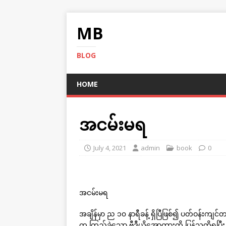
MB
BLOG
HOME
အငမ်းမရ
July 4, 2021
admin
book
0
အငမ်းမရ
အချိန်မှာ ည ၁၀ နာရီခန့် ရှိပြီဖြစ်၍ ပတ်ဝန်းကျ
က ကြည့်ခဲ့သော ဗွီဒီယိုအောကားကို ပြန်သတိ