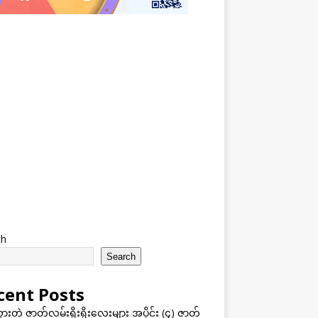
ch
Search
cent Posts
သွားတဲ့ ဇာတ်လမ်းရိုးရိုးလေးများ အပိုင်း (၄) ဇာတ်