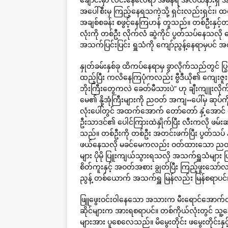
အပေါ်စီးမှ ကြည့်နေရသကဲ့သို့ ရှင်းလည်းရှင်
အချစ်စခန်း စဖွင့်နေကြဟန် တူသည်။ တစ်ဦးနှင
လုံးကို တစ်ဦး လိုက်လံ ဆွဲကိုင် ပွတ်သပ်နေသလ
အသက်ပြင်းပြင်း ရှူသံကို ကျော်ညွန့်နေရာမှပင်
နှုတ်ခမ်းနှစ်ခု ထိကပ်နေရာမှ ခွာလိုက်သည်တွင
ထည့်ပြီး ကလိနေကြပုံကလည်း ဗွီဒီယို၏ ကျေးဇူ
ဘိုးကြီးတွေကလဲ ခေတ်မီသားပဲ“ ဟု ချီးကျူး
မေ၏ နို့အုံကြီးများကို ညဝတ် အကျႌပေါ်မှ ဆု
လုံးပေါ်တွင် အထက်အောက် တော်တော် နှံ့အောင်
ဦးသာဒင်၏ ပေါင်ကြားထဲနှိုက်ပြီး လီးကလို ဖမ်းဆ
သည်။ တစ်ဦးကို တစ်ဦး အတင်းဖက်ပြီး ပွတ်သပ် န
ဖယ်နေသလို မခင်မေကလည်း ဝတ်ထားသော ညဝတ် အင်
များ ပိုမို ပြူးကျယ်သွားရသလို အသက်ရှူသံများ ပ
စိတ်ကူးနှင့် အဝတ်အစား ချွတ်ပြီး ကြည့်ဖူးသော်
ညွန့် တစ်ယောက် အသက်ရှူ မြန်လည်း မြန်စရာပင်
ဖြူဖွေးဝင်းဝါနေသော အသားက မီးရောင်အောက်တ
ဆိုင်များက အားရစရာပင်။ တစ်ကိုယ်လုံးတွင် သ
များအား ပူစေလေသည်။ မိမွေးတိုင်း ဖမွေးတိုင်း