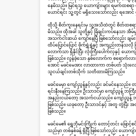
နေမိသည်။ မြင်ရသူ ယောကျ်ားများ ရမက်ထစရာ တောင့
ယောင်ရင်း သူ့တွင် မရှိသေးသော်လည်း ရအောင် ရ
ထိုသို့ စိတ်ကူးနေရင်းမှ သူ့အသိထဲတွင် စိတ်ထစရာ
မိသည်။ ထိုအခါ သူတို့နှင့် ခြံချင်းကပ်နေသာ အိ
အသက်ငါးဆယ် ကျော်နေပြီ ဖြစ်သော်လည်း ချမ
ထိပ်ပြောင်ပြောင် ဗိုက်ရွှဲရွှဲနှင့် အကျည်းတ
လောက်သာ ရှိနိုင်ပြီး လုံးကြီးပေါက်လှနှင့် ယောကျ်
ဖြစ်သည်။ လွန်ခဲ့သော နှစ်လောက်က စရောက်လာသူများ
အောင် မခင်မေအား လာထားကာ တစ်ပတ် သုံးလေးရက်ခ
သူငယ်ချင်းတစ်သိုက် သတိထားမိကြသည်။
မခင်မေမှာ ကျော်ညွန့်နှင့်လည်း ခင်မင်နေသည်။ 
ရင်းနှီးနေကြသည်။ ဦးသာဒင်မှာ ကျော်ညွန့် ဘကြီ
အနည်းငယ်တော့ အသက်ငယ်သည်။ ကျော်ညွန့် ဘကြီ
ဖြစ်သည်။ ယခုတော့ ဦးသာဒင်နှင့် အတူ တွဲပြီး အလ
ဖြစ်သည်။
မခင်မေ၏ ရွှေဘိုမင်းကြိုက် တောင့်တင်း ဖြောင
သည်မှာ တစ်နှစ်ခန့် ရှိပြီ ဖြစ်သော်လည်း ယောကျ်