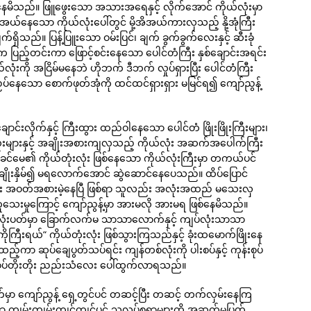
်နေမိသည်။ ဖြူဖွေးသော အသားအရေနှင့် လိုက်အောင် ကိုယ်လုံးမှာ
ားအယ်နေသော ကိုယ်လုံးပေါ်တွင် မို့အိအယ်ကားလှသည့် နို့အုံကြီး
ှိသည်။ ပြန့်ပြူးသော ဝမ်းပြင်၊ ချက် ခွက်ခွက်လေးနှင့် ဆီးခုံ
ပြည့်တင်းကာ ဖြောင့်စင်းနေသော ပေါင်တံကြီး နှစ်ချောင်းအရင်း
ုံးကို အငြိမ်မနေဘဲ ဟိုဘက် ဒီဘက် လှုပ်ရှားပြီး ပေါင်တံကြီး
ပ်နေသော စောက်ဖုတ်အုံကို ထင်ထင်ရှားရှား မမြင်ရ၍ ကျော်ညွန့်
်းလိုက်နှင့် ကြီးထွား ထည်ဝါနေသော ပေါင်တံ ဖြိုးဖြိုးကြီးများ၊
ုံးများနှင့် အချိုးအစားကျလှသည့် ကိုယ်လုံး အဆက်အပေါက်ကြီး
မေ၏ ကိုယ်တုံးလုံး ဖြစ်နေသော ကိုယ်လုံးကြီးမှာ တကယ်ပင်
 ချိုးနှိမ်၍ မရလောက်အောင် ဆွဲဆောင်နေပေသည်။ ထိပ်ပြောင်
းမှာလည်း အဝတ်အစားမဲ့နေပြီ ဖြစ်ရာ သူလည်း အလုံးအထည် မသေးလှ
ူသေးမှုကြောင့် ကျော်ညွန့်မှာ အားမလို အားမရ ဖြစ်နေမိသည်။
် လုံးပတ်မှာ ခြောက်လက်မ သာသာလောက်နှင့် ကျပ်လုံးသာသာ
ြီးရယ်“ ကိုယ်တုံးလုံး ဖြစ်သွားကြသည်နှင့် ခုံးထမောက်ဖြိုးနေ
ထည့်ကာ ဆုပ်ချေပွတ်သပ်ရင်း ကျန်တစ်လုံးကို ပါးစပ်နှင့် ကုန်းစုပ်
 ခပ်တိုးတိုး ညည်းသံလေး ပေါ်ထွက်လာရသည်။
 ကျော်ညွန့် ရှေ့တွင်ပင် တဆင့်ပြီး တဆင့် တက်လှမ်းနေကြ
ာ ကျွမ်းကျွမ်းကျင်ကျင်ပင် သူလုပ်စရာများကို အဆက်မပြတ်