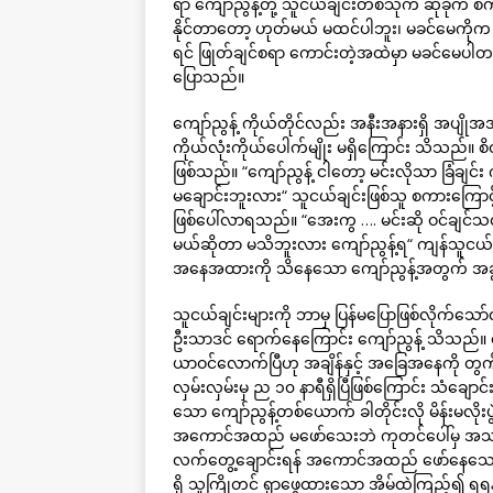
ရာ ကျော်ညွန့်တို့ သူငယ်ချင်းတစ်သိုက် ဆုံခိုက် 
နိုင်တာတော့ ဟုတ်မယ် မထင်ပါဘူး၊ မခင်မေကိုက
ရင် ဖြုတ်ချင်စရာ ကောင်းတဲ့အထဲမှာ မခင်မေပါ
ပြောသည်။
ကျော်ညွန့် ကိုယ်တိုင်လည်း အနီးအနားရှိ အပျိုအအ
ကိုယ်လုံးကိုယ်ပေါက်မျိုး မရှိကြောင်း သိသည်။ စိ
ဖြစ်သည်။ “ကျော်ညွန့် ငါတော့ မင်းလိုသာ ခြံချင်
မချောင်းဘူးလား“ သူငယ်ချင်းဖြစ်သူ စကားကြောင့် 
ဖြစ်ပေါ်လာရသည်။ “အေးကွ …. မင်းဆို ဝင်ချင်
မယ်ဆိုတာ မသိဘူးလား ကျော်ညွန့်ရ“ ကျန်သူငယ်ချ
အနေအထားကို သိနေသော ကျော်ညွန့်အတွက် အခွင
သူငယ်ချင်းများကို ဘာမှ ပြန်မပြောဖြစ်လိုက်သော
ဦးသာဒင် ရောက်နေကြောင်း ကျော်ညွန့် သိသည်။
ယာဝင်လောက်ပြီဟု အချိန်နှင့် အခြေအနေကို တွ
လှမ်းလှမ်းမှ ည ၁၀ နာရီရှိပြီဖြစ်ကြောင်း သံချေ
သော ကျော်ညွန့်တစ်ယောက် ခါတိုင်းလို မိန်းမလိုးပွ
အကောင်အထည် မဖော်သေးဘဲ ကုတင်ပေါ်မှ အသာ ထ
လက်တွေ့ချောင်းရန် အကောင်အထည် ဖော်နေသော ကျ
ရှိ သူကြိုတင် ရှာဖွေထားသော အိမ်ထဲကြည့်၍ ရ