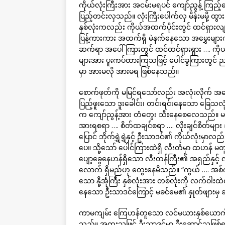
ကိုယ်လုံးကြီးအား အငမ်းမရပင် ကျော်ညွန့် ကြည့
ပြည့်တင်းလှသည်။ လုံးကြီးပေါက်လှ မိန်းမမို့ ထွ
နှစ်လုံးကလည်း ကိုယ်အထက်ပိုင်းတွင် ထင်ရှားလျက်ရ
ပြန့်ကားကား အထက်ရှိ မဲနက်နေသော အမွှေးများက 
ဆက်ရာ အပေါ်ကြားတွင် ထင်ထင်ရှားရှား …. ကိုယ်လ
များအား ပူးကပ်ထားကြသဖြင့် ပေါင်ခွကြားတွင် ည
မှာ အားမလို အားမရ ဖြစ်နေသည်။
စောက်ဖုတ်ကို မမြင်ရသော်လည်း အလုံးလိုက် အချောင
ပြည့်ဖူးသော ဒူးခေါင်း၊ တင်းရင်းနေသော ခြေသလ
က ကျော်ညွန့်အား တံတွေး သီးနေစေလေသည်။ မခင်
အားရစရာ …. စိတ်ထချင်စရာ …. လိုးချင်စိတ်များ
ပြောင် ဘိုက်ရွှဲရွှဲနှင့် ဦးသာဒင်၏ ကိုယ်လုံ
ပေ။ သို့သော် ပေါင်ကြားထဲရှိ လီးတံမှာ ထဟန် မတ
ပျော့ခွေနေဟန်ရှိသော လီးတန်ကြီး၏ အရှည်နှင့
လောက် ရှိမည်ဟု တွေးနေမိသည်။ “ကွယ် …. အစ်ကိုက
သော နို့အုံကြီး နှစ်လုံးအား တစ်လုံးကို လက်ဝါးထဲ
နေသော ဦးသာဒင်ကြောင့် မခင်မေ၏ နှုတ်ဖျားမှ
ကာမကျမ်း ကြေဟန်တူသော လင်မယားနှစ်ယောက်မှာ
သည်။ အထူးသဖြင့် ဦးသာဒင်မှာ ဦးဆောင်သူဖြစ်ရ