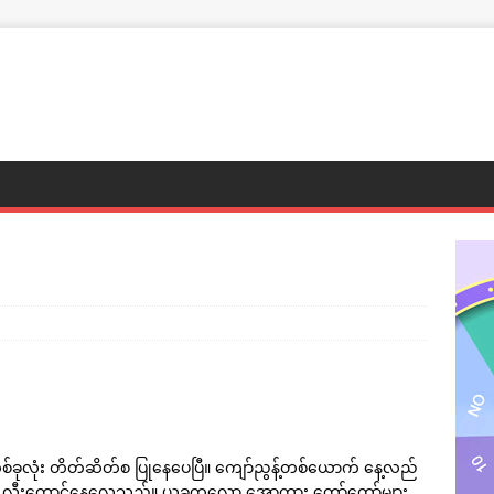
င်တစ်ခုလုံး တိတ်ဆိတ်စ ပြုနေပေပြီ။ ကျော်ညွန့်တစ်ယောက် နေ့လည်
ရပြီး လီးတောင်နေလေသည်။ ယခုတလော အောကား တော်တော်များ