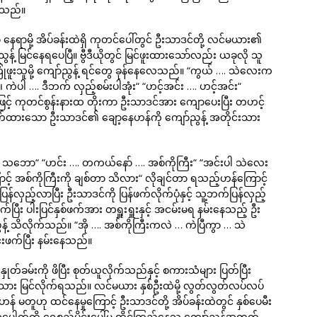
လေသည်။
နေရာမို့ အိပ်ခန်းထဲရှိ ကုတင်ပေါ်တွင် ဦးသာဒင်တို့ လင်မယား၏
့် မြင်နေရပေပြီ။ ဗွီဒီယိုတွင် မြင်ဖူးထားသော်လည်း ယခုလို သူ
ှ မကြုံဖူးသူမို့ ကျော်ညွန့် ရင်တွေ ခုန်နေလေသည်။ “ကွယ် …. သဲလေးက
 ကဲပါ …. ဒီဘက် လှည့်စမ်းပါအုံး“ “ဟင့်အင်း …. ဟင့်အင်း“
င့် ကုတင်စွန်းနားထ တိုးကာ ဦးသာဒင်အား ကျောပေးပြီး တဟင့်
ထားသော ဦးသာဒင်၏ ချော့နေဟန်ကို ကျော်ညွန့် အတိုင်းသား
း သဘော“ “ဟင်း …. တကယ်နော် …. အစ်ကိုကြီး“ “အင်းပါ သဲလေး
့် အစ်ကိုကြီးကို ချစ်တာ သိလား“ လိုချင်တာ ရသည့်ဟန်ကြောင့်
န်လှည့်လာပြီး ဦးသာဒင်ကို ပြန်ဖက်လိုက်ပုံနှင့် သူ့ဘက်ပြန်လှည့်
း ပါးပြင်နှစ်ဖက်အား တရှူးရှူးနှင့် အငမ်းမရ နမ်းနေသည့် ဦး
ွန့် သိလိုက်သည်။ “အို …. အစ်ကိုကြီးကလဲ … ကဲပြီကွာ … သဲ
ဖက်ပြီး နမ်းနေသည်။
်ခမ်းကို ဖိပြီး စုတ်ယူလိုက်သည်နှင့် စကားသံများ ပြတ်ပြီး
င်းသား မြင်လိုက်ရသည်။ လင်မယား နှစ်ဦးထဲမို့ လွတ်လွတ်လပ်လပ်
ိဟန် မတူဟု ထင်နေမှုကြောင့် ဦးသာဒင်တို့ အိပ်ခန်းထဲတွင် နှစ်ပေမီး
ေါက်ကို ရေစည်ပိုင်းပေါ်မှ ထိုင်ကြည့်နေသူ ကျော်ညွန့်အတွက်