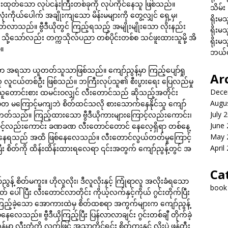
်းထုတ်သော လုပ်ငန်းကြီးတစ်ခုကို လုပ်ကိုင်နေသူ ဖြစ်သည်။
သိမ်း
ကိုယ်ပေါက် အချိုးကျသော မိန်းမများကို တွေ့လျှင် ရှေ့မှ၊
ရိုးမသ
တတ်လာသည်။ ဗွီဒီယိုတွင် ကြည့်ရသည့် အမျိုးမျိုးသော လိုးနည်း
ရိုးမသ
သို့သော်လည်း တက္ကသိုလ်ပညာ တစ်ပိုင်းတစ်စ သင်ဖူးထားသူမို့ အိ
ရိုးမသ
်။
ဘယ်လိ
ဆင်ကာ အရသာ ယူတတ်သူသာဖြစ်သည်။ ကျော်ညွန့်မှာ ကြည့်ပျော်ရှု
Ar
ာဆန်သူ လူငယ်တစ်ဦး ဖြစ်သည်။ ဘကြီးလုပ်သူ၏ စီးပွားရေး ပြေလည်မှု
Dece
ာ သူတောင်းစား ထမင်းဝလျှင် လီးတောင်သည် ဆိုသည့်အတိုင်း
Augu
တ မကြောင့်မကျဘဲ စိတ်ထင်သလို စားသောက်နေနိုင်သူ ကျော်
July 
နေတတ်သည်။ ကြည့်ထားသော ဗွီဒီယိုကားများကြောင့်လည်းကောင်း၊
June
ြောင့်လည်းကောင်း ခဏခဏ လီးတောင်တောင် နေလေ့ရှိရာ တစ်နေ့
May 
ာသာဖြေနေရသည် အထိ ဖြစ်နေလေသည်။ လီးတောင်လွယ်တတ်မှုကြောင့်
April
ြီး စိတ်ကို ထိန်းထိန်းထားရလေရာ ၎င်းအတွက် ကျော်ညွန့်တွင် အ
Ca
ွန့် စိတ်မကူး။ ဟိုလူလိုး၊ ဒီလူလိုးနှင့် ကြုံရာလူ အလိုးခံရသော
book
ိတ် ပေါ်ပြီး လီးတောင်လာတိုင်း ကိုယ့်လက်နှင့်ကိုယ် ဂွင်းတိုက်ပြီး
့်ခဲ့သော အောကားထဲမှ စိတ်ထစရာ အကွက်များက ကျော်ညွန့်
ေသည်။ ဗွီဒီယိုကြည့်ပြီး ပြန်လာလာချင်း ဂွင်းတစ်ချီ တိုက်ခဲ့
ာ လီးတံကို လက်ဖြင့် အသာကိုင်ရင်း စိတ်ကူးနှင့် လိုးပွဲ ဖန်တီး