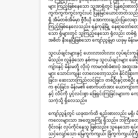
များ ကြည့်ဖြစ်နေသော သူ့အာရုံတွင် ပြန်စဉ်းစားလိုက်တိ
ကွက်ကွက်ကွင်းကွင်းပင် ပြန်မြင်ယောင်တတ်သည
ရှိ အိမ်တစ်အိမ်မှာ ဗွီဒီယို အောကားချည်းပြလ
ကြည့်ဖြစ်နေလေသည်။ ရန်ကုန်မြို့ နေရာတော်တော်
သော ရုံများတွင် သူကြည့်နေသော ရုံလည်း တစ်ရုံ
အစိတ် နီးနေပြီဖြစ်သော ကျော်ညွန့်မှာ ယခုမှ မိန်
သူငယ်ချင်းများနှင့် ဟေးလားဝါးလား လုပ်ရင်းကုန်ခ
မိသည်။ လွန်ခဲ့သော နှစ်ကမှ သူငယ်ချင်းများ ခေါ်၍ 
ကျ်ားနှင့် မိန်းမတို့ လိုးပုံ ကာမဂုဏ်ခံစားပုံ အထူ
များ သောင်းကျန်း လာလေတော့သည်။ နိုင်ငံခြားက
ခြင်း၊ ဆေးသားကြည်လင်ခြင်း၊ တစ်ဦးနှင့်တစ်ဦး နှ
က စုပ်ခြင်း၊ မိန်းမ၏ စောက်ပတ်အား ယောကျ်ားက ရက်ခ
နှင့် လိင်ကို ပွင့်လင်းစွာ ဖြေရှင်းကြခြင်းမျ
သကဲ့သို့ ရှိလေသည်။
ကျော်ညွန့်တွင် ယခုထက်ထိ ရည်းစားလည်း မရှိ၊ 
ကလေးများသာ အတွေ့အကြုံ ရှိသည်။ ဘကြီးတော်သ
ဝိုင်းဝန်း လုပ်ကိုင်နေသူ ဖြစ်သည်။ သူနေသော ရပ်က
သင့်လျော်သော မြေကွက်ကျယ်၊ ခြံကွက်ကျယ်ကြီး