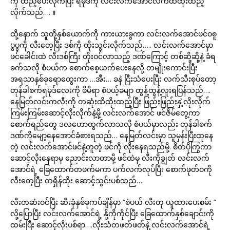
ကို ထည့်ပေးလိုက်ပြီး ရမုဒ်ကို လင်းလက်အောင်လက်ထဲထိုးထည့်
လိုက်သည်…. ။
ထို့နောက် သူတို့နှစ်ယောက်ကို ကားယားခွကာ လင်းလက်အောင်ဖင်ဝစူ
ပွပွကို လီးတေ့ပြီး ဒစ်ကို ထိုးသွင်းလိုက်သည်….. လင်းလက်အောင်မှာ
ဖင်ခေါင်းထဲ လီးဒစ်ကြီး တိုးဝင်လာသည့် ဒဏ်ကြောင့် တစ်ဆို့ဆို့နဲ့ ခံရ
ခက်သလို စံပယ်က စောက်စေ့ယက်ပေးနေလို့ တမျိုးကောင်းပြီး
အရသာနှစ်ခုရောထွေးကာ …အီး… ခနဲ ငြီးသံပေးပြီး လက်သီးစုပ်တော့
တုန်ခါစက်ရမုဒ်လေးကို ဖိမိရာ စံပယ့်ခမျာ ထွန့်ထွန့်လူးရပြန်သည်….
နေမြတ်လင်းကလီးကို တဆုံးထိထိုးထည့်ပြီး ဖြည်းဖြည်းနှဲ့လိုးလိုက်
ကြမ်းကြမ်းဆောင့်လိုးလိုက်နဲ့မို့ လင်းလက်အောင် ဖင်ဇိမ်တွေ့ကာ
စောက်ရည်တွေ ဒလဟောထွက်လာသလို စံပယ်မှာလည်း တုန်ခါစက်
ဒဏ်ကိုမျော့နေအောင်ခံစားရသည်… နေမြတ်လင်းမှာ သူမှန်းပြီးထုနေ
တဲ့ လင်းလက်အောင်ဖင်နဲ့တူတဲ့ ဖင်ကို လိုးနေရသည်မို့. စိတ်ပိုကြွကာ
ဆောင့်လိုးနေရာမှ ညောင်းလာတာမို့ ဖင်ထဲမှ လီးကိုချွတ် လင်းလက်
အောင်ရဲ့ ခြေထောက်တဖက်မကာ ပက်လက်လုပ်ပြီး စောက်ဖုတ်ဝကို
လီးတေ့ပြီး တရှိန်ထိုး ဆောင့်သွင်းပစ်သည်….
လီးတဆံးဝင်ပြီး ဆီးခုံနှစ်ခုကပ်ချိန်မှာ “စံပယ် လီးတု ယူထားပေးစမ်း ”
လို့ပြောပြီး လင်းလက်အောင်ရဲ့ နို့ကိုကိုင်ပြီး ခြေထောက်နှစ်ချောင်းကို
ထမ်းပြီး ဆောင့်လိုးပစ်ရာ….လိုးသံတဖတ်ဖတ်နဲ့ လင်းလက်အောင်ရဲ့