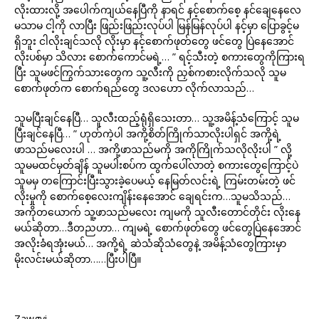
လိုးထားလို့ အပေါက်ကျယ်နေပြီကို နာရင် နင့်စောက်စေ့ နင်ချေနေလေ
မသာမ ငါ့ကို လာပြီး ဖြည်းဖြည်းလုပ်ပါ မြန်မြန်လုပ်ပါ နင့်မှာ ပြောခွင့်မ
ရှိဘူး ငါလိုးချင်သလို လိုးမှာ နင့်စောက်ဖုတ်တွေ ဖင်တွေ ပြဲနေအောင်
လိုးပစ်မှာ သိလား စောက်ကောင်မရဲ့… ” ရင့်သီးတဲ့ စကားတွေကိုကြားရ
ပြီး သူမဖင်ကြွက်သားတွေက သူ့လီးကို ညှစ်ကစားလိုက်သလို သူမ
စောက်ဖုတ်က စောက်ရည်တွေ ဒလဟော လိုက်လာသည်…
သူမပြီးချင်နေပြီ… သူလီးထည့်ရုံရှိသေးတာ… သူ့အမိန့်သံကြောင့် သူမ
ပြီးချင်နေပြီ… ” ဟုတ်ကဲ့ပါ အကို့စိတ်ကြိုက်သာလိုးပါရှင် အကို့ရဲ့
ဖာသည်မလေးပါ … အကို့ဖာသည်မကို အကိုကြိုက်သလိုလိုးပါ ” လို့
သူမမထင်မှတ်ချိန် သူမပါးစပ်က ထွက်ပေါ်လာတဲ့ စကားတွေကြောင့်ပဲ
သူမမှ တကြောင်းပြီးသွားခဲ့ပေမယ့် နေမြတ်လင်းရဲ့ ကြမ်းတမ်းတဲ့ ဖင်
လိုးမှုကို စောက်စေ့လေးကျိန်းနေအောင် ချေရင်းက…သူမသိသည်…
အကိုတယောက် သူ့ဖာသည်မလေး ကျမကို သူလီးတောင်တိုင်း လိုးနေ
မယ်ဆိုတာ…ဒီတညဟာ… ကျမရဲ့ စောက်ဖုတ်တွေ ဖင်တွေပြဲနေအောင်
အလိုးခံရအုံးမယ်… အကို့ရဲ့ ဆဲသံဆိုသံတွေနဲ့ အမိန့်သံတွေကြားမှာ
မိုးလင်းမယ်ဆိုတာ……ပြီးပါပြီ။
Zawgyi