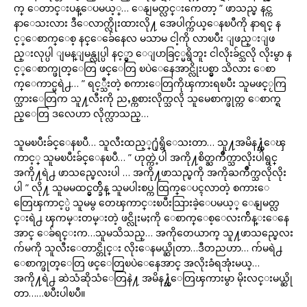
က္ ေတာင္းပန္ေပမယ့္… ေနျမတ္လင္းကေတာ့ ” ဖာသည္မ နင္က
နာေသးလား ဒီေလာက္လိုးထားလို႔ အေပါက္က်ယ္ေနၿပီကို နာရင္ န
င့္ေစာက္ေစ့ နင္ေခ်ေနေလ မသာမ ငါ့ကို လာၿပီး ျဖည္းျဖ
ည္းလုပ္ပါ ျမန္ျမန္လုပ္ပါ နင့္မွာ ေျပာခြင့္မရွိဘူး ငါလိုးခ်င္သလို လိုးမွာ န
င့္ေစာက္ဖုတ္ေတြ ဖင္ေတြ ၿပဲေနေအာင္လိုးပစ္မွာ သိလား ေစာ
က္ေကာင္မရဲ႕… ” ရင့္သီးတဲ့ စကားေတြကိုၾကားရၿပီး သူမဖင္ႂကြ
က္သားေတြက သူ႔လီးကို ညႇစ္ကစားလိုက္သလို သူမေစာက္ဖုတ္က ေစာက္ရ
ည္ေတြ ဒလေဟာ လိုက္လာသည္…
သူမၿပီးခ်င္ေနၿပီ… သူလီးထည့္႐ုံရွိေသးတာ… သူ႔အမိန႔္သံေၾ
ကာင့္ သူမၿပီးခ်င္ေနၿပီ… ” ဟုတ္ကဲ့ပါ အကို႔စိတ္ႀကိဳက္သာလိုးပါရွင္
အကို႔ရဲ႕ ဖာသည္မေလးပါ … အကို႔ဖာသည္မကို အကိုႀကိဳက္သလိုလိုး
ပါ ” လို႔ သူမမထင္မွတ္ခ်ိန္ သူမပါးစပ္က ထြက္ေပၚလာတဲ့ စကားေ
တြေၾကာင့္ပဲ သူမမွ တေၾကာင္းၿပီးသြားခဲ့ေပမယ့္ ေနျမတ္လ
င္းရဲ႕ ၾကမ္းတမ္းတဲ့ ဖင္လိုးမႈကို ေစာက္ေစ့ေလးက်ိန္းေနေ
အာင္ ေခ်ရင္းက…သူမသိသည္… အကိုတေယာက္ သူ႔ဖာသည္မေလး
က်မကို သူလီးေတာင္တိုင္း လိုးေနမယ္ဆိုတာ…ဒီတညဟာ… က်မရဲ႕
ေစာက္ဖုတ္ေတြ ဖင္ေတြၿပဲေနေအာင္ အလိုးခံရအုံးမယ္…
အကို႔ရဲ႕ ဆဲသံဆိုသံေတြနဲ႔ အမိန႔္သံေတြၾကားမွာ မိုးလင္းမယ္ဆို
တာ……ၿပီးပါၿပီ။