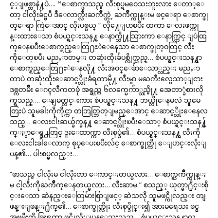
င့္ျဖစ္တာနဲ႔ပဲ…. “ေစာက္ဖာသည္မ လီးစုပ္ရမဝေသးဘူးလား ေတာ္ေ
တာ့ ငါလိုးခ်င္ၿပီ ဒီေလာက္လီးႀကိဳက္တဲ့ ႀကိဳက္ကုန္းမ ဖင္ေရာ ေစာက္ဖု
တ္ေရာ ကြဲေအာင္ လိုးပစ္မယ္ ” လို႔ေျပာၿပီး ထကာ ေလးဖက္ကု
န္းထားေသာ စံပယ္ရွင္းသန႔္ ေနာက္သို႔သြားကာ ေနာက္တြင္ ျပဴထြ
က္ေနၿပီးေစာက္ရည္ေတြ႐ႊဲေနေသာ ေစာက္ဖုတ္ဝတြင္ လီး
ကိုေတ့ၿပီး မညႇာတမ္း တဆုံးထိုးခ်ပစ္လိုက္သည္… စံပယ္ရွင္းသန႔္မွာ
ေစာက္ရည္ေတြ႐ႊဲေနလို႔ လီးအဝင္ေခ်ာေသာ္လည္း မညႇာ
တာပဲ တဆုံးထိုးေဆာင့္လိုးခံရတာမို႔ လီးမွာ မႀကီးလွေသာ္ျငား
ဒစ္ကတမ်ိဳး ေဂၚလီကတဖုံ အရွည္က ၆လက္မေက်ာ္သည္မို႔ အေတာ္ခံစားလို
က္ရသည္…. ေနျမတ္လင္းကား စံပယ္ရွင္းသန႔္ ဘယ္လိုေနမလဲ သူမေ
တြးပဲ သူမခါးကိုကိုင္ကာ တဘြတ္ဘြတ္ျမည္ေအာင္ ေဆာင့္လိုးေနေလ
သည္… ေလးငါးဆယ္ခ်က္ခန႔္ ေဆာင့္လိုးၿပီးေသာ္ စံပယ္ရွင္းသန႔္မ်
က္ႏွာေရွ႕တြင္ ဒူးေထာက္ကာ လီးစုပ္ခံ၏… စံပယ္ရွင္းသန႔္က လီးကို
ေလးငါးခါေလာက္ စုပ္ေပးၿပီးလ်င္ ေစာက္ဖုတ္ကို ေျပာင္းလိုးျ
ပန္၏… ပါးစပ္မွလည္း…
“ဖာသည္မ ငါလိုးမ ငါလိုးတာ ေကာင္းတယ္မလား… ေစာက္ႀကိဳက္ကုန္း
မ ငါ့လီးကိုႀကိဳက္ေနတယ္မလား… လီးဆာမ ” စသည့္ ယုတ္မာ႐ိုင္းစို
င္းေသာ ဆဲနည္းေတြမ်ားစြာျဖင့္ ဆဲသလို သူမဖင္ကိုလည္း တျ
ဖန္းျဖန္း႐ိုက္၏… ေစာက္ဖုတ္လိုး လီးစုပ္ခိုင္း၍ အားမရေသး ဖင္မွ
အၿမီးကို ခြၽတ္ကာ ဖင္ကိုလိုးျပန္ေသးသည္… စံပယ္ရွင္းသန႔္မွာလ