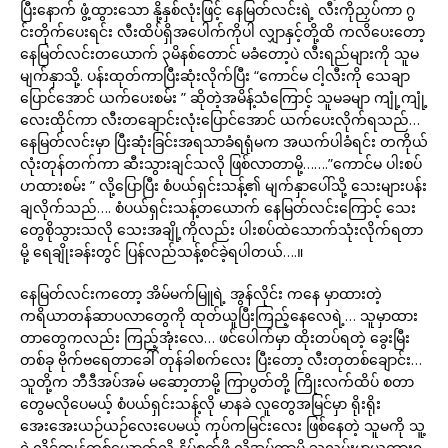
ပြီးနောက် ဖွံ့ထွားသော နို့နှစ်လုံးဖြင့် နေမြတ်လင်းရဲ့ လီးကိုညှပ်ကာ ဂွ
င်းတိုက်ပေးရင်း လီးထိပ်ရှိအပေါက်ကိုပါ လျှာနှင့်တို့ထိ ကလိပေးတော့
နေမြတ်လင်းတယောက် ၃မိနစ်တောင် မခံတော့ပဲ လီးရည်များကို သူမ
မျက်နှာသို့. ပန်းထုတ်ကာပြီးဆုံးလိုက်ပြီး “ကောင်မ ငါ့လီးကို သေချာ
ပြောင်အောင် ယက်ပေးစမ်း ” ဆိုတဲ့အမိန့်သံကြောင့် သူမခမျာ ကျုံ့ကျုံ့
လေးထိုင်ကာ လီးတချောင်းလုံးပြောင်အောင် ယက်ပေးလိုက်ရသည်…
နေမြတ်လင်းမှာ ပြီးဆုံးခြင်းအရသာခံရရုံမက အယက်ပါခံရင်း တကိုယ်
လုံးတုန်တက်ကာ ဆီးသွားချင်သလို ဖြစ်လာတာမို့…….”ကောင်မ ပါးစပ်
ဟထားစမ်း ” လို့ပြောပြီး စံပယ်ရှင်းသန့်၏ မျက်နှာပေါ်သို့ သေးများပန်း
ချလိုက်သည်…. စံပယ်ရှင်းသန့်တယောက် နေမြတ်လင်းကြောင့် သေး
တွေစိုသွားသလို သေးအချို့ကိုလည်း ပါးစပ်ထဲသောက်သုံးလိုက်ရတာ
မို့ ရေချိုးခန်းတွင် ပြန်လည်သန့်စင်ခဲ့ရပါတယ်….။
နေမြတ်လင်းကတော့ အိမ်မက်မြူရဲ့ အွန်လိုင်း ကနေ မှာထားတဲ့
ကရိယာတန်ဆာပလာတွေကို ထုတ်ယူပြီးကြည့်နေလေရဲ့… သူမှာထား
တာတွေကလည်း ကြည့်အုံးလေ… ဖင်ပေါက်မှာ ထိုးတပ်ရတဲ့ ခွေးမြီး
တစ်ခု ဗိုက်ဗရေတာခေါ် တုန်ခါစက်လေး ပြီးတော့ လီးတုတစ်ချောင်း…
သူတို့က ဘီဒီအပ်အမ် မဆော့တာမို့ ကြာပွတ်တို့ ကြိုးလက်ထိပ် စတာ
တွေမလိုပေမယ့် စံပယ်ရှင်းသန့်လို မာနခဲ လူတွေအမြင်မှာ ရိုးရိုး
အေးအေးယဉ်ယဉ်လေးပေမယ့် ကုပ်ကမြင်းလေး ဖြစ်နေတဲ့ သူမကို သူ့
ရဲ့လိင်ကျွန်တစ်ယောက်လို နှိပ်စက်ဖို့ လိုအပ်တာမို့ သူလှမ်းမှာယူထားရ