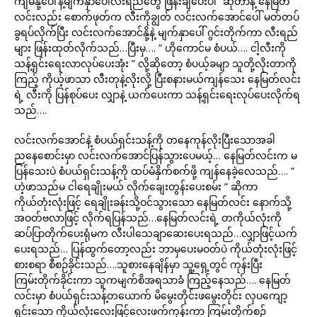
ကျမနို့ပေါ်နဲ့မျက်နှာပေါ်လီးရည်တွေ ဖြန်းချပေးပါ “ဆိုတာနဲ့ နေမြတ်
လင်းလည်း စောက်ဖုတ်က လီးကိုချွတ် လင်းလက်အောင်ပေါ် မတ်တပ်
ခွရပ်လိုက်ပြီး လင်းလက်အောင်နို့နဲ့ မျက်နှာပေါ် ဂွင်းတိုက်ကာ လီးရည်
များ ဖြန်းထုတ်လိုက်သည်…ပြီးမှ…. ” ဟိုကောင်မ စံပယ်…. ငါ့လီးကို
သန့်ရှင်းရေးလာလုပ်ပေးအုံး ” လို့ဆိုတော့ စံပယ့်ခမျာ သူတို့လိုးတာကို
ကြည့် ကိုယ့်ဖာသာ လီးတုနဲ့လိုးလို့ ပြီးစနားမယ်ကျန်သေး နေမြတ်လင်း
ရဲ့ လီးကို ပြန်စုပ်ပေး လျှာနဲ့ ယက်ပေးကာ သန့်ရှင်းရေးလုပ်ပေးလိုက်ရ
သည်….
လင်းလက်အောင်နဲ့ စံပယ်ရှင်းသန့်ကို တနေကုန်လိုးပြီးသောအခါ
ညနေစောင်းမှာ လင်းလက်အောင်ပြန်သွားပေမယ့်… နေမြတ်လင်းက မ
ပြန်သေးပဲ စံပယ်ရှင်းသန့်ကို ထပ်မံနှိက်စက်ဖို့ ကျန်နေခဲ့လေသည်…. ”
ဟဲ့ဖာသည်မ ငါရေချိုးမယ် လိုက်ချေးတွန်းပေးစမ်း ” ဆိုကာ
ကိုယ်တုံးလုံးဖြင့် ရေချိုးခန်းသို့ဝင်သွားသော နေမြတ်လင်း နောက်သို့
အဝတ်ဗလာဖြင့် လိုက်ရပြန်သည်…နေမြတ်လင်းရဲ့ တကိုယ်လုံးကို
ဆပ်ပြာတိုက်ပေးရုံမက လီးပါသေချာဆေးပေးရသည်…လျှာဖြင့်ယက်
ပေးရသည်… ပြန်ထွက်တော့လည်း ဘာမှပေးမဝတ်ပဲ ကိုယ်တုံးလုံးဖြင့်
စားစရာ စီစဉ်ခိုင်းသည်….သူစားနေချိန်မှာ သူ့ရှေ့တွင် ကုန်းပြီး
ကြမ်းတိုက်ခိုင်းကာ သူကမျက်စိအရသာခံ ကြည့်နေသည်…. နေမြတ်
လင်းမှာ စံပယ်ရှင်းသန့်တယောက် မိမွေးတိုင်းဖမွေးတိုင်း လှပကျော့
ရှင်းသော ကိုယ်လုံးလေးဖြင့်လေးဖက်ကုန်းကာ ကြမ်းတိုက်စဉ်