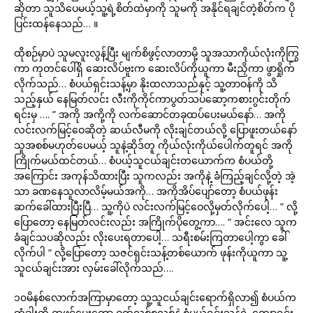
ဆိုတာ သူသိပေမယ့်သူ့ရဲ့စိတ်ထဲမှာကို သူမကို အနိုင်ရချင်တဲ့စိတ်က ပို
ပြင်းထန်နေသည်… ။
ထိုစဉ်မှာပဲ သူမလူးလွန့်ပြီး မျက်စိဖွင့်လာတာမို့ သူအသာကိုယ်လုံးကိုကြွ
ကာ ကုတင်ပေါ်ရှိ ဆေးလိပ်ဗူးက ဆေးလိပ်ကိုယူကာ မီးညှိကာ ဖွာရှိုက်
လိုက်သည်… စံပယ်ရှင်းသန့်မှာ နိုးထလာသည်နှင့် သူ့တာဝန်ကို သိ
သည့်နှယ် နေမြတ်လင်း လီးကိုကိုင်ကာပွတ်သပ်ဆော့ကစားဂွင်းတိုက်
ရင်းမှ …. ” အကို အကို့ကို လက်ဆောင်တခုထပ်ပေးမယ်နော်… အကို
လင်းလက်မြင့်ဝေဆိုတဲ့ ဆယ်လီမကို လိုးချင်တယ်လို့ ပြောဖူးတယ်နော်
သူအစစ်မဟုတ်ပေမယ့် သူနဲ့ဆိုဒ်တူ ကိုယ်လုံးကိုယ်ပေါက်တူရင် အကို
ကြိုက်မယ်ထင်တယ်… စံပယ့်သူငယ်ချင်းတယောက်က စံပယ်တို့
အကြောင်း အကုန်သိထားပြီး သူကလည်း အကိုနဲ့ ခံကြည့်ချင်လို့တဲ့ အဲ့
သာ ခဏနေသူလာလိမ့်မယ်အကို… အကိုအိပ်ပျော်တော့ စံပယ်ဖုန်း
ဆက်ခေါ်ထားပြီးပြီ… သူ့ကိုပဲ လင်းလက်မြင့်ဝေလို့မှတ်လိုက်ပေါ့… ” လို့
ပြောတော့ နေမြတ်လင်းလည်း အကြိုက်ပိုတွေ့ကာ…. ” အင်းလေ သူက
ခံချင်သပဆိုလည်း လိုးပေးရတာပေါ့… သရီးစမ်းကြတာပေါ့ကွာ ခေါ်
လိုက်ပါ ” လို့ပြောတော့ သဇင်ရှင်းသန့်တစ်ယောက် ဖုန်းကိုယူကာ သူ့
သူငယ်ချင်းအား လှမ်းခေါ်လိုက်သည်….
၁၀မိနစ်လောက်အကြာမှာတော့ သူ့သူငယ်ချင်းရောက်ရှိလာ၍ စံပယ်က
တံခါးကို ထဖွင့်ပေးတော့ ဝတ်လစ်စလစ်နဲ့ စံပယ်ရှင်းသန့်ရဲ့ ကျော့ရှင်း