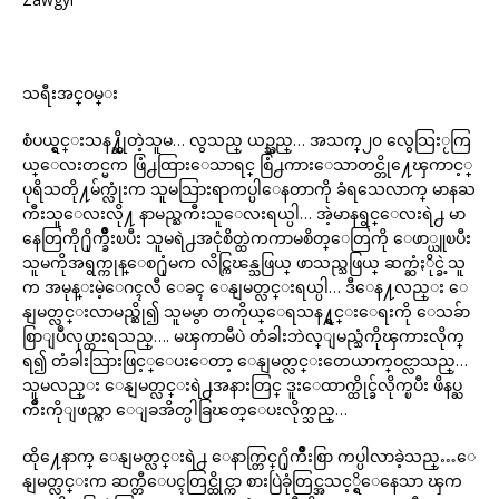
သရီးအင္ဝမ္း
စံပယ္ရွင္းသန႔္ဆိုတဲ့သူမ… လွသည္ ယဥ္သည္… အသက္၂၀ လွေသြးႂကြ
ယ္ေလးတင္မက ဖြံ႕ထြားေသာရင္ စြံ႕ကားေသာတင္တို႔ေၾကာင့္
ပုရိသတို႔မ်က္လုံးက သူမသြားရာကပ္ပါေနတာကို ခံရသေလာက္ မာနႀ
ကီးသူေလးလို႔ နာမည္ႀကီးသူေလးရယ္ပါ… အဲ့မာနရွင္ေလးရဲ႕ မာ
နေတြကို႐ိုက္ခ်ိဳးၿပီး သူမရဲ႕အငုံစိတ္ထဲကကာမစိတ္ေတြကို ေဖာ္ယူၿပီး
သူမကိုအရွက္ကုန္ေစ႐ုံမက လိင္ကြၽန္သဖြယ္ ဖာသည္သဖြယ္ ဆက္ဆံႏိုင္ခဲ့သူ
က အမုန္းမဲ့ေဂၚလီ ေခၚ ေနျမတ္လင္းရယ္ပါ… ဒီေန႔လည္း ေ
နျမတ္လင္းလာမည္ဆို၍ သူမမွာ တကိုယ္ေရသန႔္ရွင္းေရးကို ေသခ်ာ
စြာျပဳလုပ္ထားရသည္…. မၾကာမီပဲ တံခါးဘဲလ္ျမည္သံကိုၾကားလိုက္
ရ၍ တံခါးသြားဖြင့္ေပးေတာ့ ေနျမတ္လင္းတေယာက္ဝင္လာသည္…
သူမလည္း ေနျမတ္လင္းရဲ႕အနားတြင္ ဒူးေထာက္ထိုင္ခ်လိုက္ၿပီး ဖိနပ္ႀ
ကိဳးကိုျဖည္ကာ ေျခအိတ္ပါခြၽတ္ေပးလိုက္သည္…
ထို႔ေနာက္ ေနျမတ္လင္းရဲ႕ ေနာက္တြင္႐ိုက်ိဳးစြာ ကပ္ပါလာခဲ့သည္…ေ
နျမတ္လင္းက ဆက္တီေပၚတြင္ထိုင္ကာ စားပြဲခုံတြင္အသင့္ရွိေနေသာ ၾက