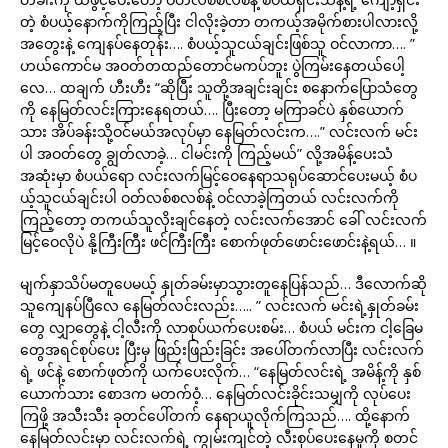
တဲ့ စံပယ့်နောက်ကိုကြည့်ပြီး ငါလိုးခဲ့တာ တကယ့်အမိုက်စားပါလားလို့
အတွေးနဲ့ ကျေနပ်နေတုန်း…. စံပယ့်သူငယ်ချင်းဖြစ်သူ ဝင်လာကာ…. ”
ဟယ်ကောင်မ အဝတ်တထည်တောင်မကပ်ဘူး ပွဲကြမ်းနေတယ်ပေါ့
လေ… ထချက် ဟီးဟီး “ဆိုပြီး သူတို့အချင်းချင်း စနောက်ပြောသံတွေ
ကို နေမြတ်လင်းကြားနေရတယ်…. ပြီးတော့ မကြာခင်ပဲ နှစ်ယောက်
သား အိပ်ခန်းသို့ဝင်မယ်အလုပ်မှာ နေမြတ်လင်းက….” လင်းလက် မင်း
ပါ အဝတ်တွေ ချွတ်လာခဲ့… ငါမင်းကို ကြည့်မယ်” လို့အမိန့်ပေးသံ
အဆုံးမှာ စံပယ်ရော လင်းလက်မြင့်ဝေနေရာသရုပ်ဆောင်ပေးမယ့် စံပ
ယ့်သူငယ်ချင်းပါ ဝတ်လစ်စလစ်နဲ့ ဝင်လာခဲ့ကြတယ် လင်းလက်ကို
ကြည့်တော့ တကယ်သူလိုးချင်နေတဲ့ လင်းလက်အောင် ခေါ် လင်းလက်
မြင့်ဝေလိုပဲ နို့ကြီးကြီး ဖင်ကြီးကြီး စောက်ဖုတ်ဖောင်းဖောင်းနဲ့ရယ်… ။
မျက်နှာသိပ်မတူပေမယ့် နှုတ်ခမ်းမှာသွားတူနေပြန်သည်… ဒီလောက်ဆို
သူကျေနပ်ပြီလေ နေမြတ်လင်းလည်း….. ” လင်းလက် မင်းရဲ့နှုတ်ခမ်း
တွေ လျှာတွေနဲ့ ငါ့လီးကို လာစုပ်ယက်ပေးစမ်း… စံပယ် မင်းက ငါ့ခြေမ
တွေအရင်စုပ်ပေး ပြီးမှ ဖြည်းဖြည်းခြင်း အပေါ်တက်လာပြီး လင်းလက်
ရဲ့ ဖင်နဲ့ စောက်ဖုတ်ကို ယက်ပေးလိုက်… “နေမြတ်လင်းရဲ့ အမိန့်ကို နှစ်
ယောက်သား စောဒက မတက်ဝံ့… နေမြတ်လင်းခိုင်းသမျှကို လုပ်ပေး
ကြဖို့ အသီးသီး ခုတင်ပေါ်တက် နေရာယူလိုက်ကြသည်…. ထို့နောက်
နေမြတ်လင်းမှာ လင်းလက်ရဲ့ ကျွမ်းကျင်တဲ့ လီးစုပ်ပေးနေမှုကို စတင်