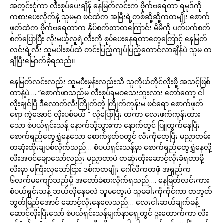
အတွင်းငုံကာ လီးစုပ်ပေးချိန် နေမြတ်လင်းက ဗိုက်ဗရေတာ ရမုဒ်ကို
ကစားပေးလိုက်နဲ့ သူမမှာ ဖင်ထဲက အမြီးရဲ့တစ်ဆို့ဆို့ကတမျိုး စောက်
ဖုတ်ထဲက ဗိုက်ဗရေတာက နှိပ်စက်တာတကြောင်း မိမိကို ပက်ပက်စက်
စက်ပြောပြီး လိုးမယ့်လူရဲ့လီးကို စုပ်ပေးနေရတာတွေကြောင့် နေမြတ်
လင်းရဲ့လီး သူမပါးစပ်ထဲ တင်းပြည့်ကျပ်ပြည့်တောင်လာချိန်ပဲ သူမ တ
ချီပြီးမြောက်ခဲ့ရသည်။
နေမြတ်လင်းလည်း သူမပီးမှန်းလည်းသိ သူကိုယ်တိုင်လိုးဖို့ အသင့်ဖြစ်
တာနဲ့ပဲ…. “စောက်ဖာသည်မ လီးစုပ်ရမဝသေးဘူးလား တော်တော့ ငါ
လိုးချင်ပြီ ဒီလောက်လီးကြိုက်တဲ့ ကြိုက်ကုန်းမ ဖင်ရော စောက်ဖုတ်
ရော ကွဲအောင် လိုးပစ်မယ် ” လို့ပြောပြီး ထကာ လေးဖက်ကုန်းထား
သော စံပယ်ရှင်းသန့် နောက်သို့သွားကာ နောက်တွင် ပြူထွက်နေပြီး
စောက်ရည်တွေရွှဲနေသော စောက်ဖုတ်ဝတွင် လီးကိုတေ့ပြီး မညှာတမ်း
တဆုံးထိုးချပစ်လိုက်သည်… စံပယ်ရှင်းသန့်မှာ စောက်ရည်တွေရွှဲနေလို့
လီးအဝင်ချောသော်လည်း မညှာတာပဲ တဆုံးထိုးဆောင့်လိုးခံရတာမို့
လီးမှာ မကြီးလှသော်ငြား ဒစ်ကတမျိုး ဂေါ်လီကတဖုံ အရှည်က
၆လက်မကျော်သည်မို့ အတော်ခံစားလိုက်ရသည်…. နေမြတ်လင်းကား
စံပယ်ရှင်းသန့် ဘယ်လိုနေမလဲ သူမတွေးပဲ သူမခါးကိုကိုင်ကာ တဘွတ်
ဘွတ်မြည်အောင် ဆောင့်လိုးနေလေသည်… လေးငါးဆယ်ချက်ခန့်
ဆောင့်လိုးပြီးသော် စံပယ်ရှင်းသန့်မျက်နှာရှေ့တွင် ဒူးထောက်ကာ လီး