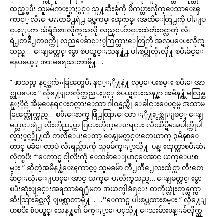
ထည့္ၿပီး သူမမ်က္ႏွာႏွင့္ သူ႔ဆီးခုံကို ဖိကပ္ထားလိုက္ေသာေၾ
ကာင့္ လီးေမႊးတခ်ိဳ႕ရဲ႕ ခပ္ၾကမ္းၾကမ္းအထိေတြ႕ကို ပါးျပ
င္ႏုႏုက သိရွိခံစားလိုက္ရသလို လည္ေခ်ာင္းထဲတိုးဝင္လာတဲ့ လီး
ရဲ႕တခ်ိဳ႕တဝက္ကို လည္ေခ်ာင္းႂကြက္သားေတြကို အလုပ္ေပးလိုက္ရ
သည္…. ေနျမတ္လင္းမွာ စံပယ္ရွင္းသန႔္ရဲ႕ ပါးစပ္ကိုလိုးလို႔ ၿပီးခ်င္ေ
နေပမယ့္ အားမရေသးတာမို႔….
” ဖာသည္မ နင့္အက်ႌခြၽတ္ၿပီး နင့္ႏို႔နဲ႔ လုပ္ေပးစမ္း ၿပီးေအာ
င္လုပ္ေပး ” လို႔ေျပာလိုက္သည္ႏွင့္ စံပယ္ရွင္းသန႔္မွာ အမိန႔္ကိုမလြန္ဆ
န္ႏိုင္ပဲ အိမ္ေနရင္းဝတ္ထားေသာ ဂါဝန္ရွည္ကို ေခါင္းေပၚမွ အသာမ
ခြၽတ္လိုက္သည္… ၿပီးေနာက္ ဖြံ႕ထြားေသာ ႏို႔ႏွစ္လုံးျဖင့္ ေနျ
မတ္လင္းရဲ႕ လီးကိုညႇပ္ကာ ဂြင္းတိုက္ေပးရင္း လီးထိပ္ရွိအေပါက္ကိုပါ
လွ်ာႏွင့္တို႔ထိ ကလိေပးေတာ့ ေနျမတ္လင္းတေယာက္ ၃မိနစ္ေ
တာင္ မခံေတာ့ပဲ လီးရည္မ်ားကို သူမမ်က္ႏွာသို႔. ပန္းထုတ္ကာၿပီးဆုံး
လိုက္ၿပီး “ေကာင္မ ငါ့လီးကို ေသခ်ာေျပာင္ေအာင္ ယက္ေပးစ
မ္း ” ဆိုတဲ့အမိန႔္သံေၾကာင့္ သူမခမ်ာ က်ဳံ႕က်ဳံ႕ေလးထိုင္ကာ လီးတေ
ခ်ာင္းလုံးေျပာင္ေအာင္ ယက္ေပးလိုက္ရသည္… ေနျမတ္လင္းမွာ
ၿပီးဆုံးျခင္းအရသာခံရ႐ုံမက အယက္ပါခံရင္း တကိုယ္လုံးတုန္တက္ကာ
ဆီးသြားခ်င္သလို ျဖစ္လာတာမို႔…….”ေကာင္မ ပါးစပ္ဟထားစမ္း ” လို႔ေျ
ပာၿပီး စံပယ္ရွင္းသန႔္၏ မ်က္ႏွာေပၚသို႔ ေသးမ်ားပန္းခ်လိုက္သ