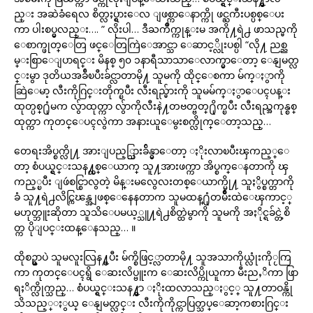
ည္း အဆဲခံရေလ စိတ္လႈပ္ရွားေလ ျဖစ္ကာေနာက္ကို ဖင္ႀကီးပစ္ပစ္ေပး
ကာ ပါးစပ္မွလည္း…. ” လိုးပါ… ဒီႀကိဳက္ကုန္းမ အကို႔ရဲ႕ ဖာသည္မကို
ေစာက္ဖုတ္ေတြ ဖင္ေတြကြဲေအာင္သာ ေဆာင့္လိုးပစ္ပါ “လို႔ ညစ္ည
မ္းစြာေျပာရင္း မိနစ္ ၅၀ ၁နာရီသာသာေလာက္မွာေတာ့ ေနျမတ္လ
င္းမွာ ဒုတိယအခ်ီၿပီးခ်င္လာတာမို႔ သူမကို ထိုင္ေစကာ မ်က္ႏွာကို
ဆြဲေမာ့ လီးကိုဂြင္းတိုက္ၿပီး လီးရည္မ်ားကို သူမမ်က္ႏွာေပၚပန္း
ထုတ္ပစ္႐ုံမက လွ်ာထုတ္ကာ လွ်ာကိုလီးနဲ႔တဗတ္ဗတ္႐ိုက္ၿပီး လီးရည္အကုန္စစ္
ထုတ္ကာ ကုတင္ေပၚလွဲကာ အနားယူေမွးစက္လိုက္ေတာ့သည္…
တေရးအိပ္စက္လို႔ အားျပည့္သြားခ်ိန္မွာေတာ့ ႏိုးလာၿပီးၾကည့္ေ
တာ့ စံပယ္ရွင္းသန႔္တစ္ေယာက္ သူ႔အားဖက္ကာ အိပ္စက္ေနတာကို ၾ
ကည့္ၿပီး ျဖဴစင္စြာလွတဲ့ မိန္းမလွေလးတစ္ေယာက္မို႔ သူႏွိပ္စက္တာကို
ခံ သူ႔ရဲ႕လိင္ကြၽန္အျဖစ္ေနေနတာက သူမထန္႐ုံတမ်ိဳးထဲေၾကာင့္
မဟုတ္ဘူးဆိုတာ သူသိေပမယ့္သူ႔ရဲ႕စိတ္ထဲမွာကို သူမကို အႏိုင္ရခ်င္တဲ့စိ
တ္က ပိုျပင္းထန္ေနသည္… ။
ထိုစဥ္မွာပဲ သူမလူးလြန႔္ၿပီး မ်က္စိဖြင့္လာတာမို႔ သူအသာကိုယ္လုံးကိုႂကြ
ကာ ကုတင္ေပၚရွိ ေဆးလိပ္ဗူးက ေဆးလိပ္ကိုယူကာ မီးညႇိကာ ဖြာ
ရႈိက္လိုက္သည္… စံပယ္ရွင္းသန႔္မွာ ႏိုးထလာသည္ႏွင့္ သူ႔တာဝန္ကို
သိသည့္ႏွယ္ ေနျမတ္လင္း လီးကိုကိုင္ကာပြတ္သပ္ေဆာ့ကစားဂြင္း