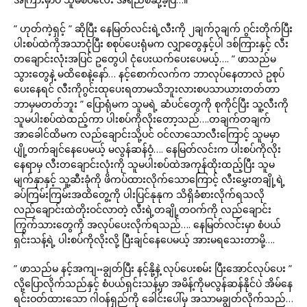
” ဟုတ်ကဲ့ရှင့် ” ဆိုပြီး နေမြတ်လင်းရဲ့လီးကို ၂ချက်၃ချက် ဂွင်းတိုက်ပြီး
ပါးစပ်ထဲကိုအသာငုံပြီး စစုပ်ပေးရုံမက လျှာတွေနှင့်ပါ ဒစ်ကြားနှင့် လီး
တချောင်းလုံးအပြင် ဥတွေပါ ငုံပေးယက်ပေးပေမယ့်…. ” ဖာသည်မ
သွားတွေနဲ့ မထိစေနဲ့နော်… နင့်စောက်လက်က ဘာလုပ်နေတာလဲ ဥစုပ်
ပေးနေရင် လီးကိုဂွင်းထုပေးရတာမသိဘူးလားစပသာယားတတ်တာ
ဘာမှမတတ်ဘူး ” ပြောရုံမက သူမရဲ့ ဆံပင်တွေကို စုကိုင်ပြီး သူ့လီးကို
သူမပါးစပ်ထဲထည့်ကာ ပါးစပ်ကိုလိုးတော့သည်….တချက်တချက်
အာခေါင်ထိမက လည်ချောင်းသို့ပင် ဝင်လာသောလီးကြောင့် သူမမှာ
ပျို့တက်ချင်နေပေမယ့် မလွန်ဆန်ဝံ့…. နေမြတ်လင်းက ပါးစပ်ကိုလိုး
နေရာမှ လီးတချောင်းလုံးကို သူမပါးစပ်ထဲအကုန်ထိုးထည့်ပြီး သူမ
မျက်နှာနှင့် သူ့ဆီးခုံကို ဖိကပ်ထားလိုက်သောကြောင့် လီးမွှေးတချို့ရဲ့
ခပ်ကြမ်းကြမ်းအထိတွေ့ကို ပါးပြင်နုနုက သိရှိခံစားလိုက်ရသလို
လည်ချောင်းထဲတိုးဝင်လာတဲ့ လီးရဲ့တချို့တဝက်ကို လည်ချောင်း
ကြွက်သားတွေကို အလုပ်ပေးလိုက်ရသည်…. နေမြတ်လင်းမှာ စံပယ်
ရှင်းသန့်ရဲ့ ပါးစပ်ကိုလိုးလို့ ပြီးချင်နေပေမယ့် အားမရသေးတာမို့….
” ဖာသည်မ နင့်အကျႌချွတ်ပြီး နင့်နို့နဲ့ လုပ်ပေးစမ်း ပြီးအောင်လုပ်ပေး ”
လို့ပြောလိုက်သည်နှင့် စံပယ်ရှင်းသန့်မှာ အမိန့်ကိုမလွန်ဆန်နိုင်ပဲ အိမ်နေ
ရင်းဝတ်ထားသော ဂါဝန်ရှည်ကို ခေါင်းပေါ်မှ အသာမချွတ်လိုက်သည်…