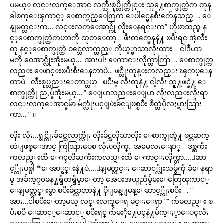
ပမယ့္ လင္းလက္ေအာင္ လက္သီးစုပ္လိုက္တိုင္း သူ႔ေစာက္ဖုတ္ထဲက တုန္
ခါစက္ေၾကာင့္ ေစာက္ရည္ေတြက ေပါင္မွေနစီးက်ေနသည္…. ေ
နျမတ္လင္းက… လင္းလက္ေအာင္ကို လိုးေနရင္းက” ဟိုဖာသည္မ န
င့္ေစာက္ဖုတ္ထဲကဟာကို ထုတ္ေတာ့… ဖီးတက္မေနနဲ႔ ၿပီးရင္ အဲ့လီး
တု နင့္ေစာက္ဖုတ္ထဲ ဝင္သေလာက္ထည့္ ကိုယ့္ဖာသာလိုးထား… ငါဒီဟာ
မကို ဝေအာင္လိုးအုံးမယ္…. အားပါး ေကာင္းလိုက္တာကြာ…. ေစာက္ဖုတ္က
လည္း ေဖာင္းၿပီးစီးေနတာပဲ… ဖင္လိုးတုန္းကလည္း ၾကပ္ေန
တာပဲ…လီးစုပ္လည္းေတာ္တယ္…ၿပီးမွ လီးတုနဲ႔ ငါ့လီး သူ႔ဖင္နဲ႔ ေ
စာက္ဖုတ္ကို ညႇပ္ခ်အုံးမယ္….” ေျပာလည္းေျပာ လိုးလည္းလိုးရာ
လင္းလက္ေအာင္ခမ်ာ မ်က္လုံးပင္ျပဴးခ်င္ျဖစ္ၿပီး စိတ္ထဲပိုလႈပ္ရွားသြား
ကာ… ” ။
လိုး လိုး…ရွင္လိုးခ်င္သေလာက္လိုး လိုးခ်င္သလိုသာလိုး ေစာက္ဖုတ္နဲ႔ ဖင္တဆက္
ထဲျဖစ္ေအာင္ ကြဲသြားပေစ လိုးပလိုက္.. အမေလးေနာ္… ဒစ္ႀကီး
ကလည္းထိ ေဂၚလီႀကီးကလည္းထိ ေကာင္းလိုက္တာ….ေဆာ
င့္လိုးပစ္ပါ “ေအာ္ရင္းနဲ႔ပဲ….ေနျမတ္လင္း ေဆာင့္လိုးသမွ်ကို ခံေနရာ
မွ အခ်က္၇၀ခန႔္မရွိတရွိမွာေတာ့ အေပးအယူညီမွ်မႈေတြေၾကာင့္
ေနျမတ္လင္းမွာ ၿပီးခ်င္လာတာနဲ႔ ပိုျမန္ျမန္ေဆာင့္လိုးၿပီး…. ”
အား…ငါၿပီးေတာ့မယ္ လင္းလက္ေရ မင္းေရာ “” က်မလည္း ၿ
ပီးၿပီ ေဆာင့္ေဆာင့္ ၿပီးရင္ က်မႏို႔ေပၚနဲ႔မ်က္ႏွာေပၚလီး
ရည္ေတြ ျဖန္းခ်ေပးပါ “ဆိုတာနဲ႔ ေနျမတ္လင္းလည္း ေစာက္ဖု