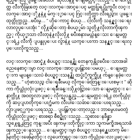
တ္က လီးကိုခြၽတ္ လင္းလက္ေအာင္ေပၚ မတ္တပ္ခြရပ္လိုက္ၿပီး လင္း
လက္ေအာင္ႏို႔နဲ႔ မ်က္ႏွာေပၚ ဂြင္းတိုက္ကာ လီးရည္မ်ား ျဖန္း
ထုတ္လိုက္သည္…ၿပီးမွ…. ” ဟိုေကာင္မ စံပယ္…. ငါ့လီးကို သန႔္ရွင္းေရး
လာလုပ္ေပးအုံး ” လို႔ဆိုေတာ့ စံပယ့္ခမ်ာ သူတို႔လိုးတာကိုၾက
ည့္ ကိုယ့္ဖာသာ လီးတုနဲ႔လိုးလို႔ ၿပီးစနားမယ္က်န္ေသး ေနျမတ္လ
င္းရဲ႕ လီးကို ျပန္စုပ္ေပး လွ်ာနဲ႔ ယက္ေပးကာ သန႔္ရွင္းေရးလု
ပ္ေပးလိုက္ရသည္….
လင္းလက္ေအာင္နဲ႔ စံပယ္ရွင္းသန႔္ကို တေနကုန္လိုးၿပီးေသာအခါ
ညေနေစာင္းမွာ လင္းလက္ေအာင္ျပန္သြားေပမယ့္… ေနျမတ္လ
င္းက မျပန္ေသးပဲ စံပယ္ရွင္းသန႔္ကို ထပ္မံႏွိက္စက္ဖို႔ က်န္ေနခဲ့ေလ
သည္…. ” ဟဲ့ဖာသည္မ ငါေရခ်ိဳးမယ္ လိုက္ေခ်းတြန္းေပးစမ္း ” ဆို
ကာ ကိုယ္တုံးလုံးျဖင့္ ေရခ်ိဳးခန္းသို႔ဝင္သြားေသာ ေနျမတ္လင္း ေ
နာက္သို႔ အဝတ္ဗလာျဖင့္ လိုက္ရျပန္သည္…ေနျမတ္လင္းရဲ႕ တကိုယ္လုံး
ကို ဆပ္ျပာတိုက္ေပး႐ုံမက လီးပါေသခ်ာေဆးေပးရသည္…
လွ်ာျဖင့္ယက္ေပးရသည္… ျပန္ထြက္ေတာ့လည္း ဘာမွေပးမဝတ္ပဲ
ကိုယ္တုံးလုံးျဖင့္ စားစရာ စီစဥ္ခိုင္းသည္….သူစားေနခ်ိန္မွာ
သူ႔ေရွ႕တြင္ ကုန္းၿပီး ၾကမ္းတိုက္ခိုင္းကာ သူကမ်က္စိအရသာခံ
ၾကည့္ေနသည္…. ေနျမတ္လင္းမွာ စံပယ္ရွင္းသန႔္တေယာက္ မိေ
မြးတိုင္းဖေမြးတိုင္း လွပေက်ာ့ရွင္းေသာ ကိုယ္လုံးေလးျဖင့္ေ