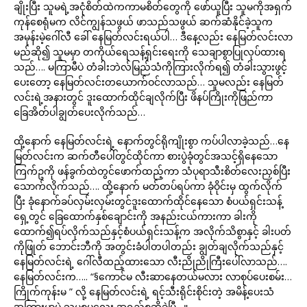
ချိုးပြီး သူမရဲ့အငုံစိတ်ထဲကကာမစိတ်တွေကို ဖော်ယူပြီး သူမကိုအရှက်
ကုန်စေရုံမက လိင်ကျွန်သဖွယ် ဖာသည်သဖွယ် ဆက်ဆံနိုင်ခဲ့သူက
အမုန်းမဲ့ဂေါ်လီ ခေါ် နေမြတ်လင်းရယ်ပါ… ဒီနေ့လည်း နေမြတ်လင်းလာ
မည်ဆို၍ သူမမှာ တကိုယ်ရေသန့်ရှင်းရေးကို သေချာစွာပြုလုပ်ထားရ
သည်…. မကြာမီပဲ တံခါးဘဲလ်မြည်သံကိုကြားလိုက်ရ၍ တံခါးသွားဖွင့်
ပေးတော့ နေမြတ်လင်းတယောက်ဝင်လာသည်… သူမလည်း နေမြတ်
လင်းရဲ့အနားတွင် ဒူးထောက်ထိုင်ချလိုက်ပြီး ဖိနပ်ကြိုးကိုဖြည်ကာ
ခြေအိတ်ပါချွတ်ပေးလိုက်သည်…
ထို့နောက် နေမြတ်လင်းရဲ့ နောက်တွင်ရိုကျိုးစွာ ကပ်ပါလာခဲ့သည်…နေ
မြတ်လင်းက ဆက်တီပေါ်တွင်ထိုင်ကာ စားပွဲခုံတွင်အသင့်ရှိနေသော
ကြက်ဥကို ဖန်ခွက်ထဲတွင်ဖောက်ထည့်ကာ သံပုရာသီးစိတ်လေးညှစ်ပြီး
သောက်လိုက်သည်…. ထို့နောက် မတ်တပ်ရပ်ကာ ခုံဝိုင်းမှ ထွက်လိုက်
ပြီး ခုံနောက်ခပ်လှမ်းလှမ်းတွင်ဒူးထောက်ထိုင်နေသော စံပယ်ရှင်းသန့်
ရှေ့တွင် ခြေထောက်နှစ်ချောင်းကို အနည်းငယ်ကားကာ ခါးကို
ထောက်၍ရပ်လိုက်သည်နှင့်စံပယ်ရှင်းသန့်က အလိုက်သိစွာနှင့် ခါးပတ်
ကိုဖြုတ် ဘောင်းဘီကို အတွင်းခံပါတပါတည်း ချွတ်ချလိုက်သည်နှင့်
နေမြတ်လင်းရဲ့ ဂေါ်လီထည့်ထားသော လီးညိုညိုကြီးပေါ်လာသည်….
နေမြတ်လင်းက….. “§ကောင်မ လီးဆာနေတယ်မလား လာစုပ်ပေးစမ်း…
ကြိုက်ကုန်းမ ” လို့ နေမြတ်လင်းရဲ့ ရင့်သီးရိုင်းစိုင်းတဲ့ အမိန့်ပေးသံ
အကြားမှာပဲ သူမစပလေး အရည်စဆို့ခဲ့ပြီ…။