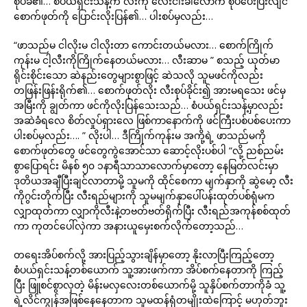
စုပ်ခံ၏… စံပယ်ရှင်းသန့်က လီးကို လေးငါးခါလောက် စုပ်ပေးပြီးလျင်
စောက်ဖုတ်ကို ပြောင်းလိုးပြန်၏… ပါးစပ်မှလည်း…
“ဖာသည်မ ငါလိုးမ ငါလိုးတာ ကောင်းတယ်မလား… စောက်ကြိုက်
ကုန်းမ ငါ့လီးကိုကြိုက်နေတယ်မလား… လီးဆာမ ” စသည့် ယုတ်မာ
ရိုင်းစိုင်းသော ဆဲနည်းတွေများစွာဖြင့် ဆဲသလို သူမဖင်ကိုလည်း
တဖြန်းဖြန်းရိုက်၏… စောက်ဖုတ်လိုး လီးစုပ်ခိုင်း၍ အားမရသေး ဖင်မှ
အမြီးကို ချွတ်ကာ ဖင်ကိုလိုးပြန်သေးသည်… စံပယ်ရှင်းသန့်မှာလည်း
အဆဲခံရလေ စိတ်လှုပ်ရှားလေ ဖြစ်ကာနောက်ကို ဖင်ကြီးပစ်ပစ်ပေးကာ
ပါးစပ်မှလည်း…. ” လိုးပါ… ဒီကြိုက်ကုန်းမ အကို့ရဲ့ ဖာသည်မကို
စောက်ဖုတ်တွေ ဖင်တွေကွဲအောင်သာ ဆောင့်လိုးပစ်ပါ “လို့ ညစ်ညမ်း
စွာပြောရင်း မိနစ် ၅၀ ၁နာရီသာသာလောက်မှာတော့ နေမြတ်လင်းမှာ
ဒုတိယအချီပြီးချင်လာတာမို့ သူမကို ထိုင်စေကာ မျက်နှာကို ဆွဲမော့ လီး
ကိုဂွင်းတိုက်ပြီး လီးရည်များကို သူမမျက်နှာပေါ်ပန်းထုတ်ပစ်ရုံမက
လျှာထုတ်ကာ လျှာကိုလီးနဲ့တဗတ်ဗတ်ရိုက်ပြီး လီးရည်အကုန်စစ်ထုတ်
ကာ ကုတင်ပေါ်လှဲကာ အနားယူမှေးစက်လိုက်တော့သည်…
တရေးအိပ်စက်လို့ အားပြည့်သွားချိန်မှာတော့ နိုးလာပြီးကြည့်တော့
စံပယ်ရှင်းသန့်တစ်ယောက် သူ့အားဖက်ကာ အိပ်စက်နေတာကို ကြည့်
ပြီး ဖြူစင်စွာလှတဲ့ မိန်းမလှလေးတစ်ယောက်မို့ သူနှိပ်စက်တာကိုခံ သူ့
ရဲ့လိင်ကျွန်အဖြစ်နေနေတာက သူမထန်ရုံတမျိုးထဲကြောင့် မဟုတ်ဘူး