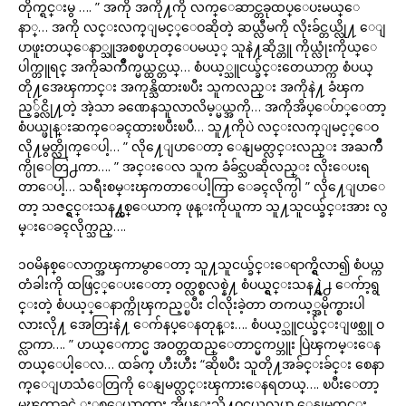
တိုက္ရင္းမွ …. ” အကို အကို႔ကို လက္ေဆာင္တခုထပ္ေပးမယ္ေ
နာ္… အကို လင္းလက္ျမင့္ေဝဆိုတဲ့ ဆယ္လီမကို လိုးခ်င္တယ္လို႔ ေျ
ပာဖူးတယ္ေနာ္သူအစစ္မဟုတ္ေပမယ့္ သူနဲ႔ဆိုဒ္တူ ကိုယ္လုံးကိုယ္ေ
ပါက္တူရင္ အကိုႀကိဳက္မယ္ထင္တယ္… စံပယ့္သူငယ္ခ်င္းတေယာက္က စံပယ္
တို႔အေၾကာင္း အကုန္သိထားၿပီး သူကလည္း အကိုနဲ႔ ခံၾက
ည့္ခ်င္လို႔တဲ့ အဲ့သာ ခဏေနသူလာလိမ့္မယ္အကို… အကိုအိပ္ေပ်ာ္ေတာ့
စံပယ္ဖုန္းဆက္ေခၚထားၿပီးၿပီ… သူ႔ကိုပဲ လင္းလက္ျမင့္ေဝ
လို႔မွတ္လိုက္ေပါ့… ” လို႔ေျပာေတာ့ ေနျမတ္လင္းလည္း အႀကိဳ
က္ပိုေတြ႕ကာ…. ” အင္းေလ သူက ခံခ်င္သပဆိုလည္း လိုးေပးရ
တာေပါ့… သရီးစမ္းၾကတာေပါ့ကြာ ေခၚလိုက္ပါ ” လို႔ေျပာေ
တာ့ သဇင္ရွင္းသန႔္တစ္ေယာက္ ဖုန္းကိုယူကာ သူ႔သူငယ္ခ်င္းအား လွ
မ္းေခၚလိုက္သည္….
၁၀မိနစ္ေလာက္အၾကာမွာေတာ့ သူ႔သူငယ္ခ်င္းေရာက္ရွိလာ၍ စံပယ္က
တံခါးကို ထဖြင့္ေပးေတာ့ ဝတ္လစ္စလစ္နဲ႔ စံပယ္ရွင္းသန႔္ရဲ႕ ေက်ာ့ရွ
င္းတဲ့ စံပယ့္ေနာက္ကိုၾကည့္ၿပီး ငါလိုးခဲ့တာ တကယ့္အမိုက္စားပါ
လားလို႔ အေတြးနဲ႔ ေက်နပ္ေနတုန္း…. စံပယ့္သူငယ္ခ်င္းျဖစ္သူ ဝ
င္လာကာ…. ” ဟယ္ေကာင္မ အဝတ္တထည္ေတာင္မကပ္ဘူး ပြဲၾကမ္းေန
တယ္ေပါ့ေလ… ထခ်က္ ဟီးဟီး “ဆိုၿပီး သူတို႔အခ်င္းခ်င္း စေနာ
က္ေျပာသံေတြကို ေနျမတ္လင္းၾကားေနရတယ္…. ၿပီးေတာ့
မၾကာခင္ပဲ ႏွစ္ေယာက္သား အိပ္ခန္းသို႔ဝင္မယ္အလုပ္မွာ ေနျမတ္လင္း