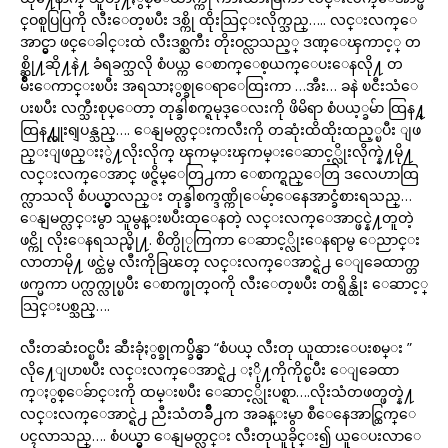
င္ဝစူပြပြကို လီးေတ့ၿပီး ဒစ္ကို ထိုးသြင္းလိုက္သည္….. လင္းလက္ေ
အာင္မွာ ဖင္ေခါင္းထဲ လီးဒစ္ႀကီး တိုးဝင္လာသည့္ ဒဏ္ေၾကာင့္ တ
စ္ဆို႔ဆို႔နဲ႔ ခံရခက္သလို စံပယ္က ေစာက္ေစ့ယက္ေပးေနလို႔ တ
မ်ိဳးေကာင္းၿပီး အရသာႏွစ္ခုေရာေထြးကာ …အီး… ခနဲ ၿငီးသံေ
ပးၿပီး လက္သီးစုပ္ေတာ့ တုန္ခါစက္ရမုဒ္ေလးကို ဖိမိရာ စံပယ့္ခမ်ာ ထြန႔္
ထြန႔္လူးရျပန္သည္…. ေနျမတ္လင္းကလီးကို တဆုံးထိထိုးထည့္ၿပီး ျဖ
ည္းျဖည္းႏွဲ႔လိုးလိုက္ ၾကမ္းၾကမ္းေဆာင့္လိုးလိုက္နဲ႔မို႔
လင္းလက္ေအာင္ ဖင္ဇိမ္ေတြ႕ကာ ေစာက္ရည္ေတြ ဒလေဟာထြ
က္လာသလို စံပယ္မွာလည္း တုန္ခါစက္ဒဏ္ကိုေမ်ာ့ေနေအာင္ခံစားရသည္…
ေနျမတ္လင္းမွာ သူမွန္းၿပီးထုေနတဲ့ လင္းလက္ေအာင္ဖင္နဲ႔တူတဲ့
ဖင္ကို လိုးေနရသည္မို႔. စိတ္ပိုႂကြကာ ေဆာင့္လိုးေနရာမွ ေညာင္း
လာတာမို႔ ဖင္ထဲမွ လီးကိုခြၽတ္ လင္းလက္ေအာင္ရဲ႕ ေျခေထာက္တ
ဖက္မကာ ပက္လက္လုပ္ၿပီး ေစာက္ဖုတ္ဝကို လီးေတ့ၿပီး တရွိန္ထိုး ေဆာင့္
သြင္းပစ္သည္….
လီးတဆံးဝင္ၿပီး ဆီးခုံႏွစ္ခုကပ္ခ်ိန္မွာ “စံပယ္ လီးတု ယူထားေပးစမ္း ”
လို႔ေျပာၿပီး လင္းလက္ေအာင္ရဲ႕ ႏို႔ကိုကိုင္ၿပီး ေျခေထာ
က္ႏွစ္ေခ်ာင္းကို ထမ္းၿပီး ေဆာင့္လိုးပစ္ရာ….လိုးသံတဖတ္ဖတ္နဲ႔
လင္းလက္ေအာင္ရဲ႕ ညီးသံတခ်ိဳ႕က အခန္းမွာ စီေနေအာင္ထြက္ေ
ပၚလာသည္…. စံပယ္မွာ ေနျမတ္လင္း လီးတုယူခိုင္း၍ ယူေပးလာေ