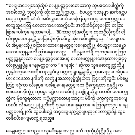
“ေျပာေျပာဆိုဆိုပဲ ေနျမတ္လင္းတေယာက္ သူမဖင္ေပါက္ထဲကို
အၿမီးတပ္တဲ့ ဘုလုံးကို ထိုးထည့္လိုက္တယ္…. စံပယ္ရွင္းသန႔္မွာ နာက်င္လွေပ
မယ့္ သူမကို ဆဲသံ အမိန႔္ေပးသံေတြေၾကာင့္ ေစာက္ပတ္က ေ
စာက္ရည္ေတြ တေတာက္ေတာက္က်ၿပီး အလိုးခံခ်င္စိတ္ေတြ တဖြား
ဖြားေပါက္ေနတာေပါ့…. “§ေကာင္မ အဲ့အတိုင္း ကုတင္ထိလိုက္ၿပီး ငါ့
လီးစုပ္ေပး နင့္ကိုေခြးလိုးလိုးၿပီးမွ အဲ့အၿမီးျဖဳတ္မယ္…” ေျပာၿ
ပီး အိပ္ခန္းသို႔ဝင္သြားေသာေနျမတ္လင္းေနာက္သို႔ စံပယ္ရွင္းသန႔္မွာ
ေလးဖက္ကုန္းလိုက္သြားရေလသည္…. အိပ္ခန္းထဲရွိ ကုတင္ေပၚတြင္
ပက္လက္လွန္ေသာ ေနျမတ္လင္းအေပၚ ေလးဖက္ကုန္းအေနထားျဖင့္
လီးစုပ္ရန္လုပ္ခ်ိန္မွ ေနျမတ္လင္းက ” ေနအုံး ” ဆိုကာ သူမေစာက္ဖုတ္ထဲသို႔
တုန္ခါစက္ေလးထိုးထည့္ၿပီးမွ ပက္လက္ျပန္လွန္တာမို႔ သူမလည္း အိပ္ေ
ပ်ာ္ေနေသာ နဂါးကို လက္နဲ႔အသာႏွစ္ခ်က္သုံးခ်က္ ဂြင္းတိုက္ၿပီး ပါးစပ္အ
တြင္းငုံကာ လီးစုပ္ေပးခ်ိန္ ေနျမတ္လင္းက ဗိုက္ဗေရတာ ရမုဒ္ကို က
စားေပးလိုက္နဲ႔ သူမမွာ ဖင္ထဲက အၿမီးရဲ႕တစ္ဆို႔ဆို႔ကတမ်ိဳး ေစာက္ဖု
တ္ထဲက ဗိုက္ဗေရတာက ႏွိပ္စက္တာတေၾကာင္း မိမိကို ပက္ပက္စက္စက္ေျ
ပာၿပီး လိုးမယ့္လူရဲ႕လီးကို စုပ္ေပးေနရတာေတြေၾကာင့္ ေနျ
မတ္လင္းရဲ႕လီး သူမပါးစပ္ထဲ တင္းျပည့္က်ပ္ျပည့္ေတာင္လာခ်ိန္ပဲ သူမ
တခ်ီၿပီးေျမာက္ခဲ့ရသည္။
ေနျမတ္လင္းလည္း သူမပီးမွန္းလည္းသိ သူကိုယ္တိုင္လိုးဖို႔ အသ