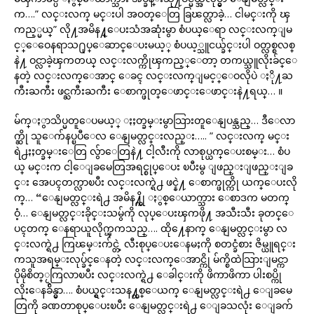
က….” လင္းလက္ မင္းပါ အဝတ္ေတြ ခြၽတ္လာခဲ့… ငါမင္းကို ၾ
ကည့္မယ္” လို႔အမိန႔္ေပးသံအဆုံးမွာ စံပယ္ေရာ လင္းလက္ျမ
င့္ေဝေနရာသ႐ုပ္ေဆာင္ေပးမယ့္ စံပယ့္သူငယ္ခ်င္းပါ ဝတ္လစ္စလစ္
နဲ႔ ဝင္လာခဲ့ၾကတယ္ လင္းလက္ကိုၾကည့္ေတာ့ တကယ္သူလိုးခ်င္ေ
နတဲ့ လင္းလက္ေအာင္ ေခၚ လင္းလက္ျမင့္ေဝလိုပဲ ႏို႔ႀ
ကီးႀကီး ဖင္ႀကီးႀကီး ေစာက္ဖုတ္ေဖာင္းေဖာင္းနဲ႔ရယ္… ။
မ်က္ႏွာသိပ္မတူေပမယ့္ ႏႈတ္ခမ္းမွာသြားတူေနျပန္သည္… ဒီေလာ
က္ဆို သူေက်နပ္ၿပီေလ ေနျမတ္လင္းလည္း….. ” လင္းလက္ မင္း
ရဲ႕ႏႈတ္ခမ္းေတြ လွ်ာေတြနဲ႔ ငါ့လီးကို လာစုပ္ယက္ေပးစမ္း… စံပ
ယ္ မင္းက ငါ့ေျခမေတြအရင္စုပ္ေပး ၿပီးမွ ျဖည္းျဖည္းျခ
င္း အေပၚတက္လာၿပီး လင္းလက္ရဲ႕ ဖင္နဲ႔ ေစာက္ဖုတ္ကို ယက္ေပးလို
က္… “ေနျမတ္လင္းရဲ႕ အမိန႔္ကို ႏွစ္ေယာက္သား ေစာဒက မတက္
ဝံ့… ေနျမတ္လင္းခိုင္းသမွ်ကို လုပ္ေပးၾကဖို႔ အသီးသီး ခုတင္ေ
ပၚတက္ ေနရာယူလိုက္ၾကသည္…. ထို႔ေနာက္ ေနျမတ္လင္းမွာ လ
င္းလက္ရဲ႕ ကြၽမ္းက်င္တဲ့ လီးစုပ္ေပးေနမႈကို စတင္ခံစား ဇိမ္ယူရင္း
ကသူအရမ္းလုပ္ခ်င္ေနတဲ့ လင္းလက္ေအာင္ကို မ်က္စိထဲသြားျမင္ကာ
ပိုမိုစိတ္ႂကြလာၿပီး လင္းလက္ရဲ႕ ေခါင္းကို ဖိကာဖိကာ ပါးစပ္ကို
လိုးေနခ်ိန္မွာ…. စံပယ္ရွင္းသန႔္တစ္ေယက္ ေနျမတ္လင္းရဲ႕ ေျခမေ
တြကို ခဏတာစုပ္ေပးၿပီး ေနျမတ္လင္းရဲ႕ ေျခသလုံး ေျခက်