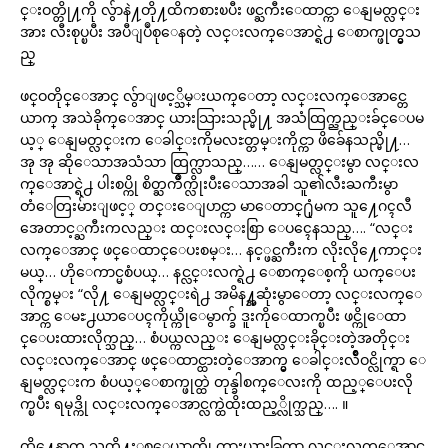
င္းဝတ္တို႔ကို လွ်ာနဲ႔တို႔ထိကစားၿပီး ဖင္ႀကီးေထာင္ကာ ေနျမတ္လင္း
အား လီးစုပ္ၿပီး အပီျပဳစုေနတဲ့ လင္းလက္ေအာင္ရဲ႕ ေစာက္ဖုတ္မွသ
ည္
ဖင္ဝတိုင္ေအာင္ လွ်ာျဖင့္သိမ္းယက္ေတာ့ လင္းလက္ေအာင္တေ
ယာက္ အသဲခိုက္ေအာင္ ယားသြားသည္မို႔ အသံထြက္ညည္းခ်င္ေပမ
ယ့္ ေနျမတ္လင္းက ေခါင္းကိုမလႊတ္တမ္းကိုင္ကာ ဖိခ်ေနသည္မို႔…
အု အု ဆိုေသာအသံသာ ထြက္လာသည္…… ေနျမတ္လင္းမွာ လင္းလ
က္ေအာင္ရဲ႕ ပါးစပ္ကို စိတ္ႀကိဳက္လိုးပီးေသာအခါ သူ၏လီးႀကီးမွာ
တံေတြးမ်ားျဖင့္ တင္းေျပာင္ကာ မာေတာင္႐ုံမက သူ႔ေဂၚလီ
အေတာင့္ႀကီးကလည္း ထင္းလင္းစြာ ေပၚေနသည္…. “လင္း
လက္ေအာင္ ဖင္ေထာင္ေပးစမ္း… နင့္ဖင္ႀကီးက လိုးလို႔ေကာင္း
မယ္… ဟိုေကာင္မစံပယ္… နင္လင္းလက္ရဲ႕ ေစာက္ေစ့ကို ယက္ေပး
လိုက္စမ္း “လို႔ ေနျမတ္လင္းရဲ႕ အမိန႔္အဆုံးမွာေတာ့ လင္းလက္ေ
အာင္က ေမႊ႕ယာေပၚကိုယ္ကိုေမွာက္ခ် ဒူးကိုေထာက္ၿပီး ဖင္ကိုေထာ
င္ေပးထားလိုက္သည္… စံပယ္ကလည္း ေနျမတ္လင္းခိုင္းတဲ့အတိုင္း
လင္းလက္ေအာင္ ဖင္ေထာင္ထားတဲ့ေအာက္မွ ေခါင္းလ်ိဳဝင္လိုက္ရာ ေ
နျမတ္လင္းက စံပယ့္ေစာက္ဖုတ္ထဲ တုန္ခါစက္ေလးကို ထည့္ေပးလို
က္ၿပီး ရမုဒ္ကို လင္းလက္ေအာင္လက္ထဲထိုးထည့္လိုက္သည္…. ။
ထို႔ေနာက္ သူတို႔ႏွစ္ေယာက္ကို ကားယားခြကာ လင္းလက္ေအာင္ဖ