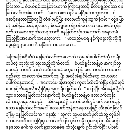
ခြင်းသာ…. စံပယ်ရှင်းသန့်တယောက် ကြာနေတာမို့ စိတ်မရှည်သော နေ
မြတ်လင်းတစ်ယောက်… “စောက်ဖာသည်မ မပြီးသေးဘူးလား… ငါ
စောင့်နေတာကြာလှပြီ တံခါးဖွင့်ပြီး လေးဖက်ကုန်းထွက်ခဲ့စမ်း ” လို့ပြော
တဲ့ အမိန့်သံအဆုံးမှာတော့ စံပယ်ရှင်းသန့်တစ်ယောက် လေးဖက်ကုန်း
ရက်သားလေးထွက်လာရတာကို နေမြတ်လင်းတယောက် အရသာခံ
ကြည့်ပြီးအနောက်ကနေသွားကာ… ” ဖာသည်မရေ နင့်ကိုခွေးလိုးလိုးဖို့
ခွေးနဲ့တူရအောင် ဒီအမြီးတက်ပေးရမယ်…
“ပြောပြောဆိုဆိုပဲ နေမြတ်လင်းတယောက် သူမဖင်ပေါက်ထဲကို အမြီး
တပ်တဲ့ ဘုလုံးကို ထိုးထည့်လိုက်တယ်…. စံပယ်ရှင်းသန့်မှာ နာကျင်လှ
ပေမယ့် သူမကို ဆဲသံ အမိန့်ပေးသံတွေကြောင့် စောက်ပတ်က စောက်
ရည်တွေ တတောက်တောက်ကျပြီး အလိုးခံချင်စိတ်တွေ တဖွားဖွား
ပေါက်နေတာပေါ့…. “§ကောင်မ အဲ့အတိုင်း ကုတင်ထိလိုက်ပြီး ငါ့လီးစုပ်
ပေး နင့်ကိုခွေးလိုးလိုးပြီးမှ အဲ့အမြီးဖြုတ်မယ်…” ပြောပြီး အိပ်ခန်းသို့ဝင်
သွားသောနေမြတ်လင်းနောက်သို့ စံပယ်ရှင်းသန့်မှာ လေးဖက်ကုန်း
လိုက်သွားရလေသည်…. အိပ်ခန်းထဲရှိ ကုတင်ပေါ်တွင် ပက်လက်လှန်
သော နေမြတ်လင်းအပေါ် လေးဖက်ကုန်းအနေထားဖြင့် လီးစုပ်ရန်လုပ်
ချိန်မှ နေမြတ်လင်းက ” နေအုံး ” ဆိုကာ သူမစောက်ဖုတ်ထဲသို့ တုန်ခါ
စက်လေးထိုးထည့်ပြီးမှ ပက်လက်ပြန်လှန်တာမို့ သူမလည်း အိပ်ပျော်
နေသော နဂါးကို လက်နဲ့အသာနှစ်ချက်သုံးချက် ဂွင်းတိုက်ပြီး ပါးစပ်