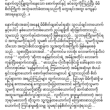
နောက်တွင်ပြူထွက်နေသော စောက်ဖုတ်နှင့် ဖင်တွေကိုကြည့်ပြီး မိမိ
စိတ်ကြိုက် အသုံးတော်ခံထားရသည်ကို တွေးရင်းအထူး ကျေနပ်
အားရနေသည်…။
နောက်ဆုံးအဆင့်အနေနဲ့ မိမိစိတ်ချခင်မင်ရဆုံး သူငယ်ချင်းတယောက်
နှင့်ပေါင်း နှစ်ယောက်တစ်ယောက် ညှပ်ချဖို့ထိ ဆုံးဖြတ်ထားသည်…
သူမသည် သူ့လက်ခုပ်ထဲကရေလို ဖြစ်နေသည်… သူဘာမှကြိုးမကိုင်ရ
ပဲ အကျပ်မကိုင်ရပဲကို သူမ၏ ပင်ကိုယ်စိတ်ကြောင့်ပင်… သူမကိုသူမမ
သိသော အတွင်းစိတ်သဏ္ဍန်က သူ့အတွက်အကြိုက် ဖြစ်နေစေခဲ့
သည်… သူစားပြီးသောအခါ… ” ဟိုကောင်မ လာအုံး လေးဖက်ကုန်းပီးပဲ
လာခဲ့ ” ” ဟုတ်ကဲ့ “ဆိုကာ နေမြတ်လင်းရဲ့ အမိန့်အတိုင်း လေးဖက်
ကုန်းပြီးရောက်လာချိန်…. ” ဖာသည်မ ငါ့လီးစုပ်ခိုင်းမို့ ခေါ်နေတာ လာ
လီးလာစုပ်စမ်း “နေမြတ်လင်းရဲ့ ကြမ်းတမ်းတဲ့ အမိန့်အဆုံးမှာ စံပယ်
ရှင်းသန့်တယောက် စောက်ဖုတ်လေးများပင် ရှုံ့သွားသည်ထိ စိတ်
လှုပ်ရှားကာ အရည်ကြည်များ ထွက်လာသည်… ပြင်ပမှာ မိမိကိုဆဲဖို့ မ
ပြောနဲ့ စကားမာမာနဲ့ ကျောသလိုပြောတာတောင် မကြိုက်တဲ့သူမက
သူမကို ဖာသည်မလို့ဆဲပြီး ဖာသည်တစ်ယောက်လို ဆက်ဆံတာကို
အထူးကျေနပ်စိတ်လှုပ်ရှားသည်… လူတိုင်းက ဖူးဖူးမှုတ်ထားတဲ့ အလှ
ဘုရင်မလေးကို ထိုသူက သူ့ကျွန်တယောက်လို ကြေးစားဖာသည်တစ်
ယောက်လို ကြင်နာမှုမရှိသမျှ သူမရင်ခုန်စိတ်လှုပ်ရှားခဲ့ရသည်….