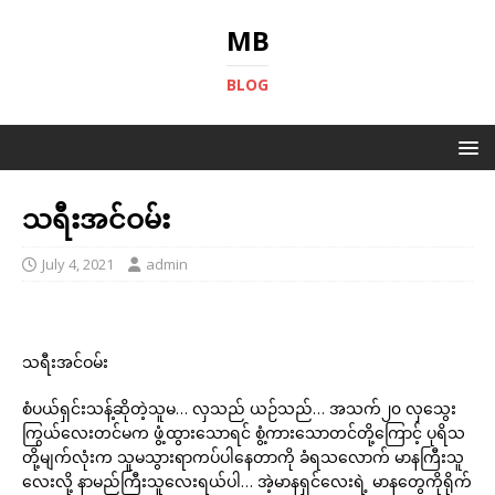
MB
BLOG
သရီးအင်ဝမ်း
July 4, 2021
admin
သရီးအင်ဝမ်း
စံပယ်ရှင်းသန့်ဆိုတဲ့သူမ… လှသည် ယဉ်သည်… အသက်၂၀ လှသွေး
ကြွယ်လေးတင်မက ဖွံ့ထွားသောရင် စွံ့ကားသောတင်တို့ကြောင့် ပုရိသ
တို့မျက်လုံးက သူမသွားရာကပ်ပါနေတာကို ခံရသလောက် မာနကြီးသူ
လေးလို့ နာမည်ကြီးသူလေးရယ်ပါ… အဲ့မာနရှင်လေးရဲ့ မာနတွေကိုရိုက်