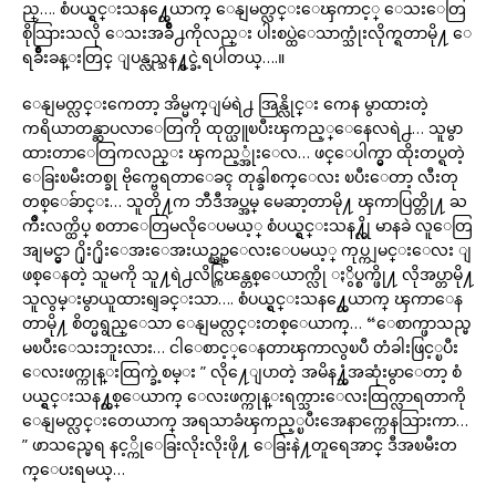
ည္…. စံပယ္ရွင္းသန႔္တေယာက္ ေနျမတ္လင္းေၾကာင့္ ေသးေတြ
စိုသြားသလို ေသးအခ်ိဳ႕ကိုလည္း ပါးစပ္ထဲေသာက္သုံးလိုက္ရတာမို႔ ေ
ရခ်ိဳးခန္းတြင္ ျပန္လည္သန႔္စင္ခဲ့ရပါတယ္….။
ေနျမတ္လင္းကေတာ့ အိမ္မက္ျမဴရဲ႕ အြန္လိုင္း ကေန မွာထားတဲ့
ကရိယာတန္ဆာပလာေတြကို ထုတ္ယူၿပီးၾကည့္ေနေလရဲ႕… သူမွာ
ထားတာေတြကလည္း ၾကည့္အုံးေလ… ဖင္ေပါက္မွာ ထိုးတပ္ရတဲ့
ေခြးၿမီးတစ္ခု ဗိုက္ဗေရတာေခၚ တုန္ခါစက္ေလး ၿပီးေတာ့ လီးတု
တစ္ေခ်ာင္း… သူတို႔က ဘီဒီအပ္အမ္ မေဆာ့တာမို႔ ၾကာပြတ္တို႔ ႀ
ကိဳးလက္ထိပ္ စတာေတြမလိုေပမယ့္ စံပယ္ရွင္းသန႔္လို မာနခဲ လူေတြ
အျမင္မွာ ႐ိုး႐ိုးေအးေအးယဥ္ယဥ္ေလးေပမယ့္ ကုပ္ကျမင္းေလး ျ
ဖစ္ေနတဲ့ သူမကို သူ႔ရဲ႕လိင္ကြၽန္တစ္ေယာက္လို ႏွိပ္စက္ဖို႔ လိုအပ္တာမို႔
သူလွမ္းမွာယူထားရျခင္းသာ…. စံပယ္ရွင္းသန႔္တေယာက္ ၾကာေန
တာမို႔ စိတ္မရွည္ေသာ ေနျမတ္လင္းတစ္ေယာက္… “ေစာက္ဖာသည္မ
မၿပီးေသးဘူးလား… ငါေစာင့္ေနတာၾကာလွၿပီ တံခါးဖြင့္ၿပီး
ေလးဖက္ကုန္းထြက္ခဲ့စမ္း ” လို႔ေျပာတဲ့ အမိန႔္သံအဆုံးမွာေတာ့ စံ
ပယ္ရွင္းသန႔္တစ္ေယာက္ ေလးဖက္ကုန္းရက္သားေလးထြက္လာရတာကို
ေနျမတ္လင္းတေယာက္ အရသာခံၾကည့္ၿပီးအေနာက္ကေနသြားကာ…
” ဖာသည္မေရ နင့္ကိုေခြးလိုးလိုးဖို႔ ေခြးနဲ႔တူရေအာင္ ဒီအၿမီးတ
က္ေပးရမယ္…