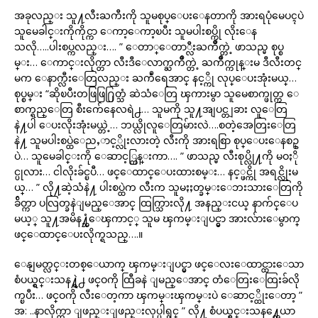
အခုလည္း သူ႔လီးႀကီးကို သူမစုပ္ေပးေနတာကို အားရပုံမေပၚပဲ
သူမေခါင္းကိုကိုင္ကာ ေကာ့ေကာ့ၿပီး သူမပါးစပ္ကို လိုးေန
သလို…..ပါးစပ္ကလည္း…. ” ေတာ္ေတာ္လီးႀကိဳက္တဲ့ ဖာသည္မ စုပ္စ
မ္း… ေကာင္းလိုက္တာ လီးဒီေလာက္ႀကိဳက္တဲ့ ႀကိဳက္ကုန္းမ ဒီလီးတင္
မက ေနာက္လီးေတြလည္း ႀကဳံရေအာင္ နင့္ကို လုပ္ေပးအုံးမယ္…
စုပ္စမ္း “ဆိုၿပီးတဖြဖြ႐ြတ္သံ ဆဲသံေတြ ၾကားမွာ သူမေစာက္ဖုတ္က ေ
စာက္ရည္ေတြ စီးက်ေနေလရဲ႕… သူမကို သူ႔အျပင္တျခား လူေတြ
နဲ႔ပါ ေပးလိုးအုံးမယ္တဲ့… ဘယ္လိုလူေတြမ်ားလဲ….စတဲ့အေတြးေတြ
နဲ႔ သူမပါးစပ္ထဲေညႇာင့္လိုးလားတဲ့ လီးကို အားရစြာ စုပ္ေပးေနစဥ္
ပဲ… သူမေခါင္းကို ေဆာင့္တြန္းကာ…. ” ဖာသည္မ လီးစုပ္လို႔ကို မဝႏို
င္ပုလား… ငါလိုးခ်င္ၿပီ… ဖင္ေထာင္ေပးထားစမ္း… နင့္ဖင္ကို အရင္လိုးမ
ယ္… ” လို႔ဆဲ့သံနဲ႔ ပါးစပ္ထဲက လီးက သူမႏႈတ္ခမ္းေဘးသားေတြကို
ခ်ိတ္ကာ ပလြတ္ခနဲျမည္ေအာင္ ထြက္သြားလို႔ အနည္းငယ္ နာက်င္ေပ
မယ့္ သူ႔အမိန႔္သံေၾကာင့္ သူမ ၾကမ္းျပင္မွာ အားလ်ားေမွာက္
ဖင္ေထာင္ေပးလိုက္ရသည္….။
ေနျမတ္လင္းတစ္ေယာက္ ၾကမ္းျပင္မွာ ဖင္ေလးေထာင္ထားေသာ
စံပယ္ရွင္းသန႔္ရဲ႕ ဖင္ဝကို ထြီခနဲ ျမည္ေအာင္ တံေတြးေထြးခ်လို
က္ၿပီး… ဖင္ဝကို လီးေတ့ကာ ၾကမ္းၾကမ္းပဲ ေဆာင့္ထိုးေတာ့ ”
အ: ..နာလိုက္တာ ျဖည္းျဖည္းလုပ္ပါရွင္ ” လို႔ စံပယ္ရွင္းသန႔္တေယာ