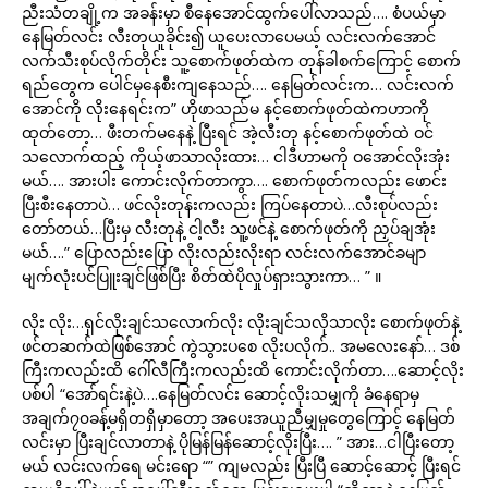
ညီးသံတချို့က အခန်းမှာ စီနေအောင်ထွက်ပေါ်လာသည်…. စံပယ်မှာ
နေမြတ်လင်း လီးတုယူခိုင်း၍ ယူပေးလာပေမယ့် လင်းလက်အောင်
လက်သီးစုပ်လိုက်တိုင်း သူ့စောက်ဖုတ်ထဲက တုန်ခါစက်ကြောင့် စောက်
ရည်တွေက ပေါင်မှနေစီးကျနေသည်…. နေမြတ်လင်းက… လင်းလက်
အောင်ကို လိုးနေရင်းက” ဟိုဖာသည်မ နင့်စောက်ဖုတ်ထဲကဟာကို
ထုတ်တော့… ဖီးတက်မနေနဲ့ ပြီးရင် အဲ့လီးတု နင့်စောက်ဖုတ်ထဲ ဝင်
သလောက်ထည့် ကိုယ့်ဖာသာလိုးထား… ငါဒီဟာမကို ဝအောင်လိုးအုံး
မယ်…. အားပါး ကောင်းလိုက်တာကွာ…. စောက်ဖုတ်ကလည်း ဖောင်း
ပြီးစီးနေတာပဲ… ဖင်လိုးတုန်းကလည်း ကြပ်နေတာပဲ…လီးစုပ်လည်း
တော်တယ်…ပြီးမှ လီးတုနဲ့ ငါ့လီး သူ့ဖင်နဲ့ စောက်ဖုတ်ကို ညှပ်ချအုံး
မယ်….” ပြောလည်းပြော လိုးလည်းလိုးရာ လင်းလက်အောင်ခမျာ
မျက်လုံးပင်ပြူးချင်ဖြစ်ပြီး စိတ်ထဲပိုလှုပ်ရှားသွားကာ… ” ။
လိုး လိုး…ရှင်လိုးချင်သလောက်လိုး လိုးချင်သလိုသာလိုး စောက်ဖုတ်နဲ့
ဖင်တဆက်ထဲဖြစ်အောင် ကွဲသွားပစေ လိုးပလိုက်.. အမလေးနော်… ဒစ်
ကြီးကလည်းထိ ဂေါ်လီကြီးကလည်းထိ ကောင်းလိုက်တာ….ဆောင့်လိုး
ပစ်ပါ “အော်ရင်းနဲ့ပဲ….နေမြတ်လင်း ဆောင့်လိုးသမျှကို ခံနေရာမှ
အချက်၇၀ခန့်မရှိတရှိမှာတော့ အပေးအယူညီမျှမှုတွေကြောင့် နေမြတ်
လင်းမှာ ပြီးချင်လာတာနဲ့ ပိုမြန်မြန်ဆောင့်လိုးပြီး…. ” အား…ငါပြီးတော့
မယ် လင်းလက်ရေ မင်းရော “” ကျမလည်း ပြီးပြီ ဆောင့်ဆောင့် ပြီးရင်