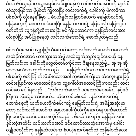
ခံစား ဇိမ်ယူရင်းကသူအရမ်းလုပ်ချင်နေတဲ့ လင်းလက်အောင်ကို မျက်စိ
ထဲသွားမြင်ကာ ပိုမိုစိတ်ကြွလာပြီး လင်းလက်ရဲ့ ခေါင်းကို ဖိကာဖိကာ
ပါးစပ်ကို လိုးနေချိန်မှာ…. စံပယ်ရှင်းသန့်တစ်ယေက် နေမြတ်လင်းရဲ့
ခြေမတွေကို ခဏတာစုပ်ပေးပြီး နေမြတ်လင်းရဲ့ ခြေသလုံး ခြေကျင်း
ဝတ်တို့ကို လျှာနဲ့တို့ထိကစားပြီး ဖင်ကြီးထောင်ကာ နေမြတ်လင်းအား
လီးစုပ်ပြီး အပီပြုစုနေတဲ့ လင်းလက်အောင်ရဲ့ စောက်ဖုတ်မှသည်
ဖင်ဝတိုင်အောင် လျှာဖြင့်သိမ်းယက်တော့ လင်းလက်အောင်တယောက်
အသဲခိုက်အောင် ယားသွားသည်မို့ အသံထွက်ညည်းချင်ပေမယ့် နေ
မြတ်လင်းက ခေါင်းကိုမလွှတ်တမ်းကိုင်ကာ ဖိချနေသည်မို့… အု အု ဆို
သောအသံသာ ထွက်လာသည်…… နေမြတ်လင်းမှာ လင်းလက်အောင်ရဲ့
ပါးစပ်ကို စိတ်ကြိုက်လိုးပီးသောအခါ သူ၏လီးကြီးမှာ တံတွေးများဖြင့်
တင်းပြောင်ကာ မာတောင်ရုံမက သူ့ဂေါ်လီအတောင့်ကြီးကလည်း ထင်း
လင်းစွာ ပေါ်နေသည်…. “လင်းလက်အောင် ဖင်ထောင်ပေးစမ်း… နင့်ဖင်
ကြီးက လိုးလို့ကောင်းမယ်… ဟိုကောင်မစံပယ်… နင်လင်းလက်ရဲ့
စောက်စေ့ကို ယက်ပေးလိုက်စမ်း “လို့ နေမြတ်လင်းရဲ့ အမိန့်အဆုံးမှာ
တော့ လင်းလက်အောင်က မွှေ့ယာပေါ်ကိုယ်ကိုမှောက်ချ ဒူးကိုထောက်
ပြီး ဖင်ကိုထောင်ပေးထားလိုက်သည်… စံပယ်ကလည်း နေမြတ်လင်း
ခိုင်းတဲ့အတိုင်း လင်းလက်အောင် ဖင်ထောင်ထားတဲ့အောက်မှ ခေါင်း
လျိုဝင်လိုက်ရာ နေမြတ်လင်းက စံပယ့်စောက်ဖုတ်ထဲ တုန်ခါစက်လေး