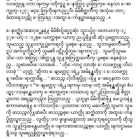
လးဖက္ကုန္းကာ ၾကမ္းတိုက္စဥ္ ေနာက္တြင္ျပဴထြက္ေနေသာ ေစာ
က္ဖုတ္ႏွင့္ ဖင္ေတြကိုၾကည့္ၿပီး မိမိစိတ္ႀကိဳက္ အသုံးေတာ္
ခံထားရသည္ကို ေတြးရင္းအထူး ေက်နပ္အားရေနသည္…။
ေနာက္ဆုံးအဆင့္အေနနဲ႔ မိမိစိတ္ခ်ခင္မင္ရဆုံး သူငယ္ခ်င္းတေယာက္ႏွ
င့္ေပါင္း ႏွစ္ေယာက္တစ္ေယာက္ ညႇပ္ခ်ဖို႔ထိ ဆုံးျဖတ္ထားသည္…
သူမသည္ သူ႔လက္ခုပ္ထဲကေရလို ျဖစ္ေနသည္… သူဘာမွႀကိဳးမကို
င္ရပဲ အက်ပ္မကိုင္ရပဲကို သူမ၏ ပင္ကိုယ္စိတ္ေၾကာင့္ပင္… သူမကိုသူမမ
သိေသာ အတြင္းစိတ္သ႑န္က သူ႔အတြက္အႀကိဳက္ ျဖစ္ေနေစခဲ့သ
ည္… သူစားၿပီးေသာအခါ… ” ဟိုေကာင္မ လာအုံး ေလးဖက္ကုန္းပီးပဲ
လာခဲ့ ” ” ဟုတ္ကဲ့ “ဆိုကာ ေနျမတ္လင္းရဲ႕ အမိန႔္အတိုင္း ေလးဖက္ကု
န္းၿပီးေရာက္လာခ်ိန္…. ” ဖာသည္မ ငါ့လီးစုပ္ခိုင္းမို႔ ေခၚေနတာ လာ
လီးလာစုပ္စမ္း “ေနျမတ္လင္းရဲ႕ ၾကမ္းတမ္းတဲ့ အမိန႔္အဆုံးမွာ စံပ
ယ္ရွင္းသန႔္တေယာက္ ေစာက္ဖုတ္ေလးမ်ားပင္ ရႈံ႕သြားသည္ထိ စိတ္လႈ
ပ္ရွားကာ အရည္ၾကည္မ်ား ထြက္လာသည္… ျပင္ပမွာ မိမိကိုဆဲဖို႔ မေျပာနဲ႔
စကားမာမာနဲ႔ ေက်ာသလိုေျပာတာေတာင္ မႀကိဳက္တဲ့သူမက သူမ
ကို ဖာသည္မလို႔ဆဲၿပီး ဖာသည္တစ္ေယာက္လို ဆက္ဆံတာကို အထူးေက်န
ပ္စိတ္လႈပ္ရွားသည္… လူတိုင္းက ဖူးဖူးမႈတ္ထားတဲ့ အလွဘုရင္မေလးကို ထိုသူ
က သူ႔ကြၽန္တေယာက္လို ေၾကးစားဖာသည္တစ္ေယာက္လို ၾကင္နာမႈမ
ရွိသမွ် သူမရင္ခုန္စိတ္လႈပ္ရွားခဲ့ရသည္….