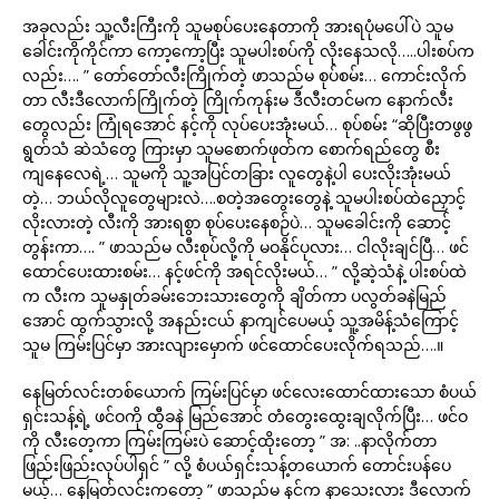
အခုလည်း သူ့လီးကြီးကို သူမစုပ်ပေးနေတာကို အားရပုံမပေါ်ပဲ သူမ
ခေါင်းကိုကိုင်ကာ ကော့ကော့ပြီး သူမပါးစပ်ကို လိုးနေသလို…..ပါးစပ်က
လည်း…. ” တော်တော်လီးကြိုက်တဲ့ ဖာသည်မ စုပ်စမ်း… ကောင်းလိုက်
တာ လီးဒီလောက်ကြိုက်တဲ့ ကြိုက်ကုန်းမ ဒီလီးတင်မက နောက်လီး
တွေလည်း ကြုံရအောင် နင့်ကို လုပ်ပေးအုံးမယ်… စုပ်စမ်း “ဆိုပြီးတဖွဖွ
ရွတ်သံ ဆဲသံတွေ ကြားမှာ သူမစောက်ဖုတ်က စောက်ရည်တွေ စီး
ကျနေလေရဲ့… သူမကို သူ့အပြင်တခြား လူတွေနဲ့ပါ ပေးလိုးအုံးမယ်
တဲ့… ဘယ်လိုလူတွေများလဲ….စတဲ့အတွေးတွေနဲ့ သူမပါးစပ်ထဲညှောင့်
လိုးလားတဲ့ လီးကို အားရစွာ စုပ်ပေးနေစဉ်ပဲ… သူမခေါင်းကို ဆောင့်
တွန်းကာ…. ” ဖာသည်မ လီးစုပ်လို့ကို မဝနိုင်ပုလား… ငါလိုးချင်ပြီ… ဖင်
ထောင်ပေးထားစမ်း… နင့်ဖင်ကို အရင်လိုးမယ်… ” လို့ဆဲ့သံနဲ့ ပါးစပ်ထဲ
က လီးက သူမနှုတ်ခမ်းဘေးသားတွေကို ချိတ်ကာ ပလွတ်ခနဲမြည်
အောင် ထွက်သွားလို့ အနည်းငယ် နာကျင်ပေမယ့် သူ့အမိန့်သံကြောင့်
သူမ ကြမ်းပြင်မှာ အားလျားမှောက် ဖင်ထောင်ပေးလိုက်ရသည်….။
နေမြတ်လင်းတစ်ယောက် ကြမ်းပြင်မှာ ဖင်လေးထောင်ထားသော စံပယ်
ရှင်းသန့်ရဲ့ ဖင်ဝကို ထွီခနဲ မြည်အောင် တံတွေးထွေးချလိုက်ပြီး… ဖင်ဝ
ကို လီးတေ့ကာ ကြမ်းကြမ်းပဲ ဆောင့်ထိုးတော့ ” အ: ..နာလိုက်တာ
ဖြည်းဖြည်းလုပ်ပါရှင် ” လို့ စံပယ်ရှင်းသန့်တယောက် တောင်းပန်ပေ
မယ့်… နေမြတ်လင်းကတော့ ” ဖာသည်မ နင်က နာသေးလား ဒီလောက်