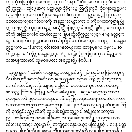
က္ဥကို ဖန္ခြက္ထဲတြင္ေဖာက္ထည့္ကာ သံပုရာသီးစိတ္ေလးညႇစ္ၿပီး ေသာ
က္လိုက္သည္…. ထို႔ေနာက္ မတ္တပ္ရပ္ကာ ခုံဝိုင္းမွ ထြက္လိုက္ၿပီး ခုံေနာက္ခပ္လွမ္း
လွမ္းတြင္ဒူးေထာက္ထိုင္ေနေသာ စံပယ္ရွင္းသန႔္ေရွ႕တြင္ ေျ
ခေထာက္ႏွစ္ေခ်ာင္းကို အနည္းငယ္ကားကာ ခါးကိုေထာက္၍ရပ္လို
က္သည္ႏွင့္စံပယ္ရွင္းသန႔္က အလိုက္သိစြာႏွင့္ ခါးပတ္ကိုျဖဳတ္ ေဘာင္း
ဘီကို အတြင္းခံပါတပါတည္း ခြၽတ္ခ်လိုက္သည္ႏွင့္ ေနျမတ္လင္း
ရဲ႕ ေဂၚလီထည့္ထားေသာ လီးညိဳညိဳႀကီးေပၚလာသည္…. ေနျမ
တ္လင္းက….. “§ေကာင္မ လီးဆာေနတယ္မလား လာစုပ္ေပးစမ္း… ႀ
ကိဳက္ကုန္းမ ” လို႔ ေနျမတ္လင္းရဲ႕ ရင့္သီး႐ိုင္းစိုင္းတဲ့ အမိန႔္ေပး
သံအၾကားမွာပဲ သူမစပေလး အရည္စဆို႔ခဲ့ၿပီ…။
” ဟုတ္ကဲ့ရွင့္ ” ဆိုၿပီး ေနျမတ္လင္းရဲ႕လီးကို ၂ခ်က္၃ခ်က္ ဂြင္းတိုက္ၿ
ပီး ပါးစပ္ထဲကိုအသာငုံၿပီး စစုပ္ေပး႐ုံမက လွ်ာေတြႏွင့္ပါ ဒစ္ၾကားႏွ
င့္ လီးတေခ်ာင္းလုံးအျပင္ ဥေတြပါ ငုံေပးယက္ေပးေပမယ့္…. ”
ဖာသည္မ သြားေတြနဲ႔ မထိေစနဲ႔ေနာ္… နင့္ေစာက္လက္က ဘာလု
ပ္ေနတာလဲ ဥစုပ္ေပးေနရင္ လီးကိုဂြင္းထုေပးရတာမသိဘူးလား
စပသာယားတတ္တာ ဘာမွမတတ္ဘူး ” ေျပာ႐ုံမက သူမရဲ႕ ဆံပင္ေတြ
ကို စုကိုင္ၿပီး သူ႔လီးကို သူမပါးစပ္ထဲထည့္ကာ ပါးစပ္ကိုလိုးေတာ့သ
ည္….တခ်က္တခ်က္ အာေခါင္ထိမက လည္ေခ်ာင္းသို႔ပင္ ဝင္လာေသာ
လီးေၾကာင့္ သူမမွာ ပ်ိဳ႕တက္ခ်င္ေနေပမယ့္ မလြန္ဆန္ဝံ့…. ေနျမတ္လ
င္းက ပါးစပ္ကိုလိုးေနရာမွ လီးတေခ်ာင္းလုံးကို သူမပါးစပ္ထဲအကုန္ထိုး