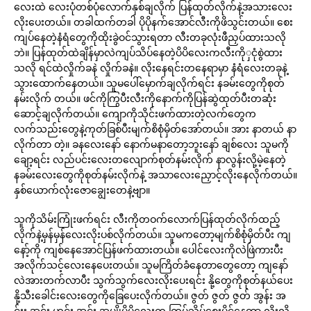
လေးထဲ လေးပုံတစ်ပုံလောက်နှစ်ချလိုက် ပြန်ထုတ်လိုက်နဲ့အသားလေး
လိုးပေးတယ်။ တခါထက်တခါ ပိုပိုနက်အောင်လီးကိုဖိသွင်းတယ်။ စေး
ကျပ်နေတဲ့နံရံတွေကိုထိုးခွဲဝင်သွားရတာ လီးတခုလုံးဖီညှပ်ထားသလို
ဘဲ။ ပြန်ထုတ်ထဲချိန်မှာလဲကျပ်သိပ်နေတဲ့ပိပိလေးကလီးကိုှငုံစွဲထား
သလို ရင်ထဲလှိုက်ခနဲ လှိုက်ခနဲ။ လိုးနေရင်းတနေရာမှာ နံရံလေးတခုနဲ့
သွားထောက်နေတယ်။ သူမပေါ်မှောက်ချလိုက်ရင်း နခမ်းတွေကိုစုတ်
နမ်းလိုက် တယ်။ ဖင်ကိုကြွပီးလီးကိုနောက်ကိုပြန်ဆွဲထုတ်ပီးတဆုံး
ဆောင့်ချလိုက်တယ်။ ကျောကိုသိုင်းဖက်ထားတဲ့လက်တွေက
လက်သည်းတွေနဲ့ကုတ်ခြစ်ပီးမျက်စိစုံမှိတ်အော်တယ်။ အား နာတယ် နာ
လိုက်တာ တဲ့။ ခနလေးနော် နောက်မနာတော့ဘူးနော် ချစ်လေး သူမကို
ချော့ရင်း လည်ပင်းလေးတလျောက်စုတ်နမ်းလိုက် နာလွန်းလို့မဲ့နေတဲ့
နခမ်းလေးတွေကိုစုတ်နမ်းလိုက်နဲ့ အသာလေးညှောင့်လိုးနေလိုက်တယ်။
နှစ်ယောက်လုံးဇောချွေးတေနဲ့ဗျာ။
သူကိုသိမ်းကြုံးဖက်ရင်း လီးကိုတဝက်လောက်ပြန်ထုတ်လိုက်ထည့်
လိုက်နဲ့မှန်မှန်လေးလိုးပစ်လိုက်တယ်။ သူမကတော့မျက်စိစုံမှိတ်ပီး ကျ
နော့်ကို ကျစ်နေအောင်ပြန်ဖက်ထားတယ်။ ပေါင်လေးကိုလဲဖြဲကားပီး
အလိုက်သင့်လေးနေပေးတယ်။ သူမကြိတ်ခံနေတာတွေတော့ ကျနော်
လဲအားတက်လာပီး သွက်သွက်လေးလိုးပေးရင်း နို့တွေကိုစုတ်နယ်ပေး
နို့သီးခေါင်းလေးတွေကိုခြေပေးလိုက်တယ်။ ဇွတ် ဇွတ် ဇွတ် အွန်း အ
င်းး အင်း ဟင်း အင်း အပျိုပိပိလေးက ကြပ်သိပ်စေးပိုင်နေတာ လိုးလို့