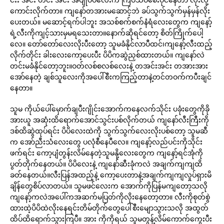
ကောင်းလိုက်တာ။ ကျနော်တအားမဆောင့်ဘဲ ခပ်သွက်သွက်မှန်မှန်လိုး
ပေးတယ်။ မဆောင့်ရက်ပါဘူး အသစ်စက်စက်နံရံလေးတွေက ကျနော့်
ရဲ့လီးကိုကျင့်သားမှမရသေးတာ။နောက်ဆိုရင်တော့ စိတ်ကြိုက်ပေါ့
လေ။ တော်တော်လေးလိုးပီးတော့ သူမခံနိုင်လာပီထင်၊ကျနော့်လီးထည့်
လိုက်တိုင်း ခါးလေးကော့ပေးပီး ပိပိကဆွဲညှစ်ထားတယ်။ ကျနော်လဲ
တင်းမခံနိုင်တော့ဘူး။ဝတ်လစ်စလစ်လေးနဲ့ တအင်းအင်း တအားအား
အော်နေတဲ့ ချစ်သူလေးကိုအပေါ်စီးကကြည့်တာနဲ့တင်တဝက်ကပီးချင်
နေတာ။
သူမ ကိုယ်ပေါ်မှောက်ချပီးဂျိုင်းအောက်ကနေလက်သိုင်း ပခုံးတွေကိုခို
အားယူ အဆုံးထိရောက်အောင်သွင်းပစ်လိုက်တယ် ကျနော်လီးကြီးကို
ဒစ်ထိဆွဲထုပ်ရင်း ပိပိလေးထဲကို သွက်သွက်လေးလိုးပစ်တော့ သူမဆီ
က အော်ညီးသံလေးတွေ ပလုံစီနေပီလေ။ ကျနော့်လည်ပင်းကိုသိုင်း
ဖက်ရင်း ကော့ပျံတွန်းလိမ်နေတဲ့သူမနို့လေးတွေက ကျနော့်ရင်အုံကို
ပွတ်တိုက်နေတယ်။ ပိပိလေးနဲ့ ကျနော်ဆီးခုံကလဲ အချက်ကျကျထိ
ခတ်နေတယ်။လီးပြန်အထည့်နဲ့ ကော့ပေးတာနဲ့အချက်ကျကျလှုပ်ရှားမိ
ချိန်တွေစိပ်လာတယ်။ သူမဖင်လေးက အောက်ကိုပြန်မကျတော့သလို
ကျနော့်ကလဲအပေါ်ကအဆက်မပြတ်ကိုလိုးနေတော့တာ။ လီးကိုစုတ်စွဲ
ထားထဲ့ပိပိထဲလိုးနေရင်းတိမ်တိုက်တွေပေါ်စီးမျောသွားသလို အထွတ်
ထိပ်ထိရောက်သွားကြပီ။ အား ကိုကိုရယ် သူမတွန့်လိမ်ကောက်ကွေးပီး