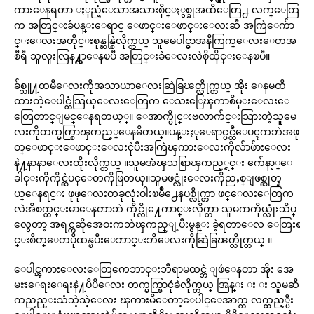
ကားေနရတာ ႏုညံ့ေသာအသားစိုင္ႏွစ္ခုအထိေတြ႕ လက္ေတြ
က အတြင္းခံပန္းေရာင္ ေဖာင္းေဖာင္းေလးဆီ အကြဲေက်ာ
င္းေလးအတိုင္းစုန္ဆန္စြဲလိုက္တယ္ သူမေပါင္မွာအနီကြက္ေလးေတအ
စီရီ သူလူးလြန႔္လာေနၿပီ အတြင္းခံေလးလဲစိုထိုင္းေနၿပီ။
ခ်စ္သူ႔ထမီေလးကိုအသာယာေလးဆြဲခြၽတ္လိုက္တယ္ အိုး ေနမထိ
ထားတဲ့ေပါင္တံသြယ္ေလးေတြက ေသးြေၾကာစိမ္းေလးေ
တြေတာင္ျမင္ေနရတယ့္။ ေအာက္ပိုင္းဗလာက်င္းသြားတဲ့သူမေ
လးကိုတက္မက္စြာၾကည့္ေနမိတယ္။ပန္းႏုေရာင္ပင္တီေပၚကဘဲအဖု
တ္ေဖာင္းေဖာင္းေလးငုံပီးအကြဲၾကားေလးကိုလ်ာဖ်ားေလး
နဲ႔နာနာေလးထိုးလိုက္တယ္ ။သူမအံၾသစြာၾကည့္ရင္း က်ေနာ့္ေ
ခါင္းကိုကိုင္ဆံပင္ေတကိုဖြတယ္။သူမဖင္လုံးေလးကိုညႇစ္ျဖစ္ဆုတ္န
ယ္ေနရင္း ဖုဖုေလးတခုလုံးဝါးၿမိဳ႕ေနပစ္လိုက္တာ ဖင္ေလးေတြက
လဲအိစက္တင္းမာေနတာဘဲ ကိုင္လို႔ေကာင္းလိုက္တာ သူမကကိုယ္လုံးသိပ္
လွေတာ့ အရင္ကဆိုအေဝးကဘဲၾကည္ျ့ပီးမွန္း ခဲ့ရတာေလ ေတြးရ
င္းစိတ္ေတပိုထန္ၿပီးေဘာင္းဘိေလးကိုဆြဲခြၽတ္လိုက္တယ္ ။
ေပါင္ၾကားေလးေတြကေဘာင္းဘီရာမထင္ဘဲ ျဖဴေနတာ အိုး အေ
မႊးေရးေရးနဲ႔ပိပိေလး တက္မက္စြာငုံခဲလိုက္တယ္ အြန္း း း သူမဆီ
ကညည္းသံသဲ့သဲ့ေလး ၾကားမိေတာ့ေပါင္ေအာက္က လက္ထည့္ပီး