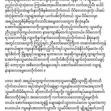
ညည်းသံသဲ့သဲ့လေး ကြားမိတော့ပေါင်အောက်က လက်ထည့်ပီး ပေါင်
နှစ်လုံးကြားထဲမျက်နှာကိုဖိနှစ်ထားလိုက်တယ် ပိပိလေးတခုလုံး ပါးစပ်
ထဲငုံခဲ့ထားပီး လျာနဲ့အထဲမှာ ယက်ပစ်လိုက်တယ် သူမ ပိပိလေးမှာ
အရည်တွေစိမ့်စိမ့်ထွက်လာပီးအမွှေးလေးတွေက စိုလဲ့နေပီ။
အောက်ခြေအဝလေးကိုလျှာဖျားလေး ထိုးထည့်ကလိတော့ သူမထံမှ
ညီးညူသံပိုကျယ်လာတာ နားကျောစိမ့်တက်သွားတယ်။ ပိပိလေးကို
ရသလောက်ဖြဲ လျာကိုနက်နက်လေးထိုးထည့်လိုက်တယ် နီရဲနေတဲ့
အတွင်းသားတွေကို ကြည့်ရင်း ညီတော်မောင်ကြီးက တဆတ်ဆတ်တုန်
နေတယ်ဗျာ။ ကျနော်ဒီချိန်ထည့်လိုက်ရင်သူမဘယ်ခံနိုင်လိမ့်မလဲ။ လိုး
ချင်စိတ်ကို မြိုချရင်းချော့နေ ရတာလေ။ အခုဆိုကျနော့်ရဲ့ဂျာချက်တွေ
အောက်မှာသူမလဲပေါင်လေးကို ဟလိုက်စိလိုက်နဲ မျက်လုံးတောင်မဖွင့်
နိုင် တော့ဘူး။ အစိလေးကိုချေပေးရင်း စောက်ခေါင်းလေးထဲ လျာနဲ့
နာနာလေးမွှေပေးလိုက်တာ ။
ဟားး အထဲ အရည်တွေထွက်လာတော့သူမတချီပြီးသွားပြီ ဆိုတာသိ
လိုက်တယ်လေ ။ရင်ထဲမှာလှိုက်ခနဲ့ဗျာ ကျနော်ပေးတဲ့ကာမအရသာကို
သူမထိထိမိမိရတယ် ဆိုတာသိလိုက်ရလို့။ ကျွန်တော်ရပ်မနေဘဲစောက်
စိလေးကိုငုံခဲရင်း အဝလေးထဲကို လက်ခလယ်လေးထည့်မွှေလိုက်
တယ်။ စောက်ရေလေးတွေနဲ့မို့ ချောခနဲဝင်သွားတယ်လေ။ သူမလဲကော့
ပေးတယ်။ ကျနော်အားတက်သွားပီး သူမပိပိလေးကို ချိုချဉ်စုတ်သလို