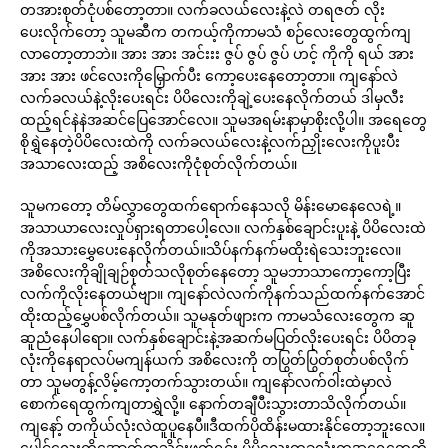
တအားစုတ်ငုံပစ်တော့တာ။ လက်ခလယ်လေးနဲ့လဲ တရဇတ် လိုး
ပေးလိုက်တော့ သူမဆီက တကယ့်ကိုကာမသံ စဉ်လေးတွေထွက်ကျ
လာတော့တာဘဲ။ အား အား အင်းးး ဇွပ် ဇွပ် ဇွပ် ဟင့် ကိုကို ရယ် အား
အား အား ဖင်လေးကိုမြှောက်ပီး ကော့ပေးနေတော့တာ။ ကျနော်လဲ
လက်ခလယ်နဲ့လိုးပေးရင်း ပိပိလေးကိုချဲ့ပေးနေလိုက်တယ် ဒါမှလီး
ထည့်ရင်နဲနဲအဆင်ပြေအောင်လေ။ သူမအရမ်းနာမှာစိုးလို့ပါ။ အရေတွေ
စိုရွှဲနေတဲ့ပိပိလေးထဲကို လက်ခလယ်လေးနဲ့လက်ညှိုးလေးကိုပူးပီး
အသာလေးထည့် အစိလေးကိုငုံစုတ်လိုက်တယ်။
သူမကတော့ တိမ်လွှာတွေထက်ရောက်နေသလို မိန်းမောနေလေရဲ့။
အသာယာလေးလှုပ်ရှားရတာပေါ့လေ။ လက်နှစ်ချောင်းပူးနဲ့ ပိပိလေးထဲ
ကိုအသားမွှေပေးနေလိုက်တယ်။သိပ်နက်နက်မထိုးရဲသေးဘူးလေ။
အစိလေးကိုချိုချဉ်စုတ်သလိုစုတ်နေတော့ သူမဘာသာကော့ကော့ပြီး
လက်ကိုလိုးနေတယ်ဗျာ။ ကျနော်လဲလက်ကိုနက်သည်ထက်နက်အောင်
ထိုးထည့်မွှေပစ်လိုက်တယ်။ သူမနုတ်ဖျားက ကာမသံလေးတွေက ဆူ
ဆူညံနေပါရော။ လက်နှစ်ချောင်းနဲ့အဆက်မပြတ်လိုးပေးရင်း ပိပိတခု
လုံးကိုနေရာလပ်မကျန်ယက် အစိလေးကို တပြွတ်ပြွတ်စုတ်ပစ်လိုက်
တာ သူမတွန့်လိမ့်ကော့တက်သွားတယ်။ ကျနော်လက်ဝါးထဲမှာလဲ
စောက်ရေထွက်ကျတာရွှဲလို့။ နောက်တချီပီးသွားတာသိလိုက်တယ်။
ကျနော့် တကိုယ်လုံးလဲထူပူနေပီ။ဒီထက်ပိုထိန်းမထားနိုင်တော့ဘူးလေ။
ပေါင်လေးကိုအောက်ကသိုင်းဖက်ရင်း ပိပိလေးတခုလုံးကအရေတွေကို