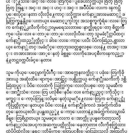
ပး ႏို႔သီးေခါင္းေလးေတြကိုေျခေပးလိုက္တယ္။ ဇြတ္ ဇြတ္
ဇြတ္ အြန္း အင္းး အင္း ဟင္း အင္း အပ်ိဳပိပိေလးက ၾကပ္သိ
ပ္ေစးပိုင္ေနတာ လိုးလို႔ေကာင္းလိုက္တာ။ က်ေနာ္တအားမေဆာင့္ဘဲ ခ
ပ္သြက္သြက္မွန္မွန္လိုးေပးတယ္။ မေဆာင့္ရက္ပါဘူး အသစ္စက္စက္နံရံေလးေတြ
က က်ေနာ့္ရဲ႕လီးကိုက်င့္သားမွမရေသးတာ။ေနာက္ဆိုရင္ေတာ့ စိတ္ႀကိဳ
က္ေပါ့ေလ။ ေတာ္ေတာ္ေလးလိုးပီးေတာ့ သူမခံႏိုင္လာပီထင္၊
က်ေနာ့္လီးထည့္လိုက္တိုင္း ခါးေလးေကာ့ေပးပီး ပိပိကဆြဲညႇစ္ထားတ
ယ္။ က်ေနာ္လဲ တင္းမခံႏိုင္ေတာ့ဘူး။ဝတ္လစ္စလစ္ေလးနဲ႔ တအင္းအ
င္း တအားအားေအာ္ေနတဲ့ ခ်စ္သူေလးကိုအေပၚစီးကၾကည့္တာ
နဲ႔တင္တဝက္ကပီးခ်င္ေနတာ။
သူမ ကိုယ္ေပၚေမွာက္ခ်ပီးဂ်ိဳင္းေအာက္ကေနလက္သိုင္း ပခုံးေတြကိုခို
အားယူ အဆုံးထိေရာက္ေအာင္သြင္းပစ္လိုက္တယ္ က်ေနာ္လီးႀကီးကို ဒစ္ထိ
ဆြဲထုပ္ရင္း ပိပိေလးထဲကို သြက္သြက္ေလးလိုးပစ္ေတာ့ သူမဆီက
ေအာ္ညီးသံေလးေတြ ပလုံစီေနပီေလ။ က်ေနာ့္လည္ပင္းကိုသိုင္း
ဖက္ရင္း ေကာ့ပ်ံတြန္းလိမ္ေနတဲ့သူမႏို႔ေလးေတြက က်ေနာ့္ရင္အုံ
ကိုပြတ္တိုက္ေနတယ္။ ပိပိေလးနဲ႔ က်ေနာ္ဆီးခုံကလဲ အခ်က္က်က်ထိခ
တ္ေနတယ္။လီးျပန္အထည့္နဲ႔ ေကာ့ေပးတာနဲ႔အခ်က္က်က်လႈပ္ရွားမိ
ခ်ိန္ေတြစိပ္လာတယ္။ သူမဖင္ေလးက ေအာက္ကိုျပန္မက်ေတာ့သလို
က်ေနာ့္ကလဲအေပၚကအဆက္မျပတ္ကိုလိုးေနေတာ့တာ။ လီးကိုစုတ္စြဲထား
ထဲ့ပိပိထဲလိုးေနရင္းတိမ္တိုက္ေတြေပၚစီးေမ်ာသြားသလို အထြတ္ထိပ္