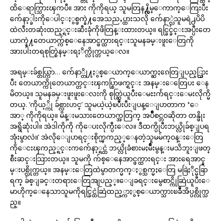
ထိေရာက္သြားၾကပီ။ အား ကိုကိုရယ္ သူမတြန႔္လိမ္ေကာက္ေကြးပီး
က်ေနာ့္ခါးကိုေပါင္ႏွစ္ဖက္နဲ႔အေသညႇပ္ထားသလို က်ေနာ္လဲသူမရဲ႕ပိပိ
ထဲလီးတဆုံးထည့္ရင္းဆီးခုံကိုဖိတြန္းထားတယ္။ ရင္ခြင္ခ်င္းအပ္ပီးတေ
ယာက္နဲ႔တေယာက္က်စ္ေနေအာင္ဖက္ထားရင္းသူမနခမ္းဖူးေတြကို
အားပါးတရစုတ္စြဲနမ္းရႈိက္လိုက္တယ္ေလ။
အရမ္းခ်စ္တယ္ကြာ… က်ေနာ္တို႔ႏွစ္ေယာက္ေယာက္ဆႏၵေတြျပည့္သြား
ပီး တေယာက္ကိုတေယာက္တင္းၾကပ္စြာဖက္ရင္း အနမ္းေတြေပး ေန
မိတယ္။ သူမနခမ္းဖူးဖူးေလးကို စုတ္ဆြဲယူပီးေမႊးက်ဴရင္းေမးလိုက္မိ
တယ္. ‘ကိုယ့္ကို ခ်စ္လားဟင္’ သူမယဲ့ယဲ့ၿပဳံးပီးျပန္ေျပာတာက ‘ေ
အာ္ ကိုကိုရယ္။ မိန္းမသားတေယာက္အတြက္ အပ်ိဳစင္ဘဝဆိုတာ တန္ဖိုး
အရွိဆုံးပါ။ အဲဒါကိုကို ကိုေပးလိုက္ပီးေလ။ ဒီထက္ပိုပီးဘယ္လိုခ်စ္ျပရ
အုံးမွာလဲ။’ အဲလိုေျပာရင္းစိုက္ၾကည့္ေနတဲ့သူမမ်က္ဝန္းေတြ
ကိုေငးၾကည့္ရင္းကက်ေနာ့္ရင္ထဲ ဘယ္လိုခံစားမႈမ်ိဳးမွန္းမသိဘူးျဖတ္
စီးဆင္းသြားတယ္။ သူမကို က်စ္ေနေအာင္ဖက္ထားရင္း အားရေအာင္န
မ္းပစ္လိုက္တယ္။ အနမ္းေတြထဲမွာတက္မက္ႏွစ္သက္မႈေတြ မခြဲႏိုင္မခြာ
ရက္ ခ်စ္ျခင္းတရားေတြအျပည့္။ေျခရင္းမွေစာင္ကိုဆြဲယူပီးေ
မာဟိုက္ေနေသာသူမကိုရင္ခြင္ထဲဆြဲထည့္ကာႏွစ္ေယာက္သားၿခဳံအိပ္ပစ္လိုက္သ
ည္။