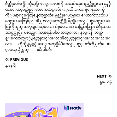
စိတ္ကိုေဖ်ာက္ပီး ကိုယ့္မ်က္ႏွာေလးကို ေသခ်ာၾကည့္လိုက္တယ္။ ခုနငို
ထားေတာ့မ်က္လုံးေလးကေဖာင္းပီး ႏွာသီးေလးရဲေနတာ ကို
ကိုျပန္လာရင္ေတြ႕ေတာ့မွာဘဲ။ မွန္တင္ခုံေပၚမွာလဲ ေယာက်ာၤးသုံးပ
စၥည္းေတြခ်ည္းမို႔ စလင္းဘက္အိပ္ကိုဖြင့္ပီး အလွျပင္ပစၥည္းေ
တြကိုထုတ္ အလွျပင္မယ္ေလ။ ခ်စ္ေလးက ဘယ္သြားသြား စုံစီနဖာေ
ဆာင္တပ္သူမို႔ ပစၥည္းကအစုံနီးပါးပါတယ္ေလ။ နခမ္းနီ၊ လက္သ
န္းေလာက္ႏို႔ရည္ပုလင္းေလး၊မိတ္ကပ္ရည္ပုလင္းေသးေသးေ
လး၊ ….. ကိုကို႔မွန္တင္ခုံေပၚ အကုန္စီခ်ပီးအလွျပင္ရင္းကိုကို႔ ကိုေစာ
င့္ေနလိုက္တယ္ …… ၿပီးပါၿပီ။
PREVIOUS
နာနေပြီ
NEXT
ရိုးမယ်ဖွဲ့