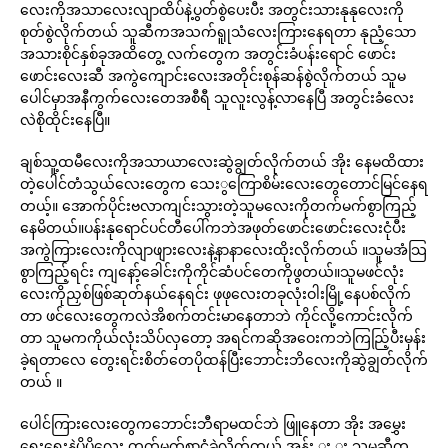
လေးကိုအသာလေးလျာထိပ်နဲ့ပွတ်စွဲပေးပီး အတွင်းသားနုနုလေးကို
စုတ်စွဲလိုက်တယ် သူဆီကအသက်ရူုသံလေးကြားနေရတာ နုညံ့သော
အသားစိုင်နှစ်ခုအထိတွေ့ လက်တွေက အတွင်းခံပန်းရောင် ဖောင်း
ဖောင်းလေးဆီ အကွဲကျောင်းလေးအတိုင်းစုန်ဆန်စွဲလိုက်တယ် သူမ
ပေါင်မှာအနီကွက်လေးတေအစီရီ သူလူးလွန့်လာနေပြီ အတွင်းခံလေး
လဲစိုထိုင်းနေပြီ။
ချစ်သူ့ထမီလေးကိုအသာယာလေးဆွဲချွတ်လိုက်တယ် အိုး နေမထိထား
တဲ့ပေါင်တံသွယ်လေးတွေက သေးွကြောစိမ်းလေးတွေတောင်မြင်နေရ
တယ့်။ အောက်ပိုင်းဗလာကျင်းသွားတဲ့သူမလေးကိုတက်မက်စွာကြည့်
နေမိတယ်။ပန်းနုရောင်ပင်တီပေါ်ကဘဲအဖုတ်ဖောင်းဖောင်းလေးငုံပီး
အကွဲကြားလေးကိုလျာဖျားလေးနဲ့နာနာလေးထိုးလိုက်တယ် ။သူမအံသြ
စွာကြည့်ရင်း ကျနော့်ခေါင်းကိုကိုင်ဆံပင်တေကိုဖွတယ်။သူမဖင်လုံး
လေးကိုညှစ်ဖြစ်ဆုတ်နယ်နေရင်း ဖုဖုလေးတခုလုံးဝါးမြို့နေပစ်လိုက်
တာ ဖင်လေးတွေကလဲအိစက်တင်းမာနေတာဘဲ ကိုင်လို့ကောင်းလိုက်
တာ သူမကကိုယ်လုံးသိပ်လှတော့ အရင်ကဆိုအဝေးကဘဲကြည်ြ့ပီးမှန်း
ခဲ့ရတာလေ တွေးရင်းစိတ်တေပိုထန်ပြီးဘောင်းဘိလေးကိုဆွဲချွတ်လိုက်
တယ် ။
ပေါင်ကြားလေးတွေကဘောင်းဘီရာမထင်ဘဲ ဖြူနေတာ အိုး အမွှေး
ရေးရေးနဲ့ပိပိလေး တက်မက်စွာငုံခဲလိုက်တယ် အွန်း း း သူမဆီက