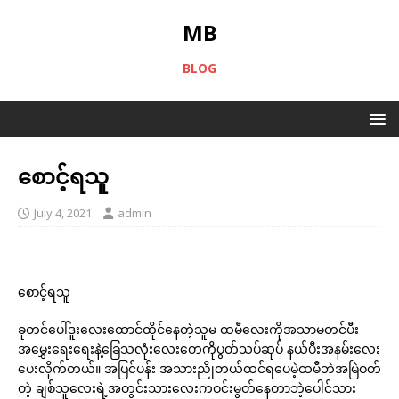
MB
BLOG
စောင့်ရသူ
July 4, 2021
admin
စောင့်ရသူ
ခုတင်ပေါ်ဒူးလေးထောင်ထိုင်နေတဲ့သူမ ထမီလေးကိုအသာမတင်ပီး
အမွှေးရေးရေးနဲ့ခြေသလုံးလေးတေကိုပွတ်သပ်ဆုပ် နယ်ပီးအနမ်းလေး
ပေးလိုက်တယ်။ အပြင်ပန်း အသားညိုတယ်ထင်ရပေမဲ့ထမီဘဲအမြဲဝတ်
တဲ့ ချစ်သူလေးရဲ့အတွင်းသားလေးကဝင်းမွတ်နေတာဘဲ့ပေါင်သား