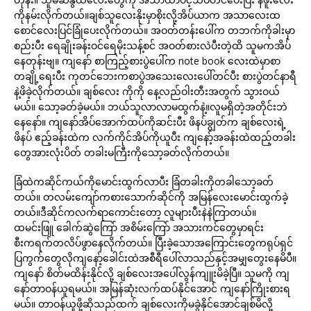
ကိုနမ်းလိုက်တယ်။ချစ်သူလေးနိုးမှာစိုးလို့အိပ်ယာက အသာလေးထ
စောင်လေးပြင်ခြုံပေးလိုက်တယ်။ အဝတ်တန်းပေါ်က တဘက်ကိုခါးမှာ
စည်းပီး ရေချိုးခန်းဝင်ရေမိုးသန့်စင် အဝတ်စားလဲပီးတဲ့ထိ သူမကအိပ်
နေတုန်းဗျ။ ကျနော် စာကြည့်စားပွဲပေါ်က note book လေးထဲမှာစာ
တချို့ရေးပီး ကုတင်ဘေးကစာပွဲအသေးလေးပေါ်တင်ပီး စားပွဲတင်နာရီ
နဲ့ဖိခဲ့လိုက်တယ်။ ချစ်လေး ကိုကို နေ့လည်ဝါးတီးအတွက် သွားဝယ်
မယ်။ သော့ခတ်ခဲ့မယ်။ ဘယ်သူလာလာမထွက်နဲ့။လူမရှိတဲ့အတိုင်းဘဲ
နေနော်။ ကျနော်အိပ်အောက်ထပ်ကိုဆင်းပီး ဖိနပ်ချွတ်က ချစ်လေးရဲ့
ဖိနပ် ဧည့်ခန်းထဲက လက်ကိုင်အိပ်ကိုယူပီး ကျနော့်အခန်းထဲထည့်တခါး
တွေအားလုံးပိတ် တခါးမကြီးကိုသော့ခတ်လိုက်တယ်။
ခြံထဲကဆိုင်ကယ်ကိုမောင်းထွက်လာပီး ခြံတခါးကိုတခါသော့ခတ်
တယ်။ တလမ်းကျော်ကစားသောက်ဆိုင်ကို အမြန်လေးမောင်းထွက်ခဲ့
တယ်။ဒီဆိုင်ကလက်ရာကောင်းတော့ လူများပီးနဲနဲကြာတယ်။
ထမင်းဖြူ ခေါက်ဆွဲကြော် အစိမ်းကြော် အသားကင်တွေမှာရင်း
စီးကရက်တလိပ်ဖွာနေလိုက်တယ်။ ပြီးခဲ့သောအကြောင်းတွေကရုပ်ရှင်
ပြကွက်တွေလိုကျနော့်ခေါင်းထဲအစီရီပေါ်လာသည်နှင့်အမျှတွေးနေမိပီ။
ကျနော် စိတ်မထိန်းနိုင်လို့ ချစ်လေးအပေါ်လွန်ကျူးမိခဲ့ပြီ။ သူမကို ကျ
နော်တာဝန်ယူရမယ်။ အမြန်ဆုံးလက်ထပ်နိုင်အောင် ကျနော်ကြိုးစားရ
မယ်။ တာဝန်ယူဖို့ဆိုသည်ထက် ချစ်လေးကိုမခွဲနိုင်အောင်ချစ်မိလို့