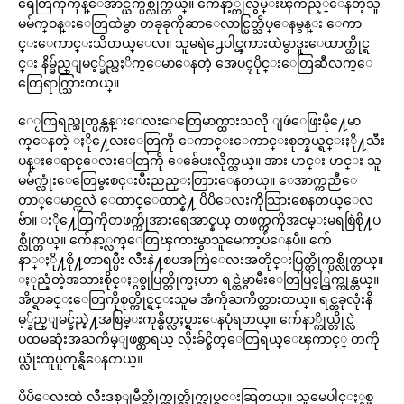
ရေတြကိုကုန္ေအာင္ယက္ပစ္လိုက္တယ္။ က်ေနာ့္ကိုလွမ္းၾကည့္ေနတဲ့သူ
မမ်က္ဝန္းေတြထဲမွာ တခုခုကိုဆာေလာင္မြတ္သိပ္ေနမွန္း ေကာ
င္းေကာင္းသိတယ္ေလ။ သူမရဲ႕ေပါင္ၾကားထဲမွာဒူးေထာက္ထိုင္ရ
င္း နိမ္ခ်ည္ျမင့္ခ်ည္လႈိက္ေမာေနတဲ့ အေပၚပိုင္းေတြဆီလက္ေ
တြေရာက္သြားတယ္။
ေႂကြရည္သုတ္ပန္ကန္းေလးေတြေမာက္ထားသလို ျဖဴေဖြးမို႔ေမာ
က္ေနတဲ့ ႏို႔ေလးေတြကို ေကာင္းေကာင္းစုတ္နယ္ရင္းႏို႔သီး
ပန္းေရာင္ေလးေတြကို ေခ်ေပးလိုက္တယ္။ အား ဟင္း ဟင္း သူ
မမ်က္လုံးေတြေမွးစင္းပီးညည္းတြားေနတယ္။ ေအာက္ကညီေ
တာ္ေမာင္ကလဲ ေထာင္ေထာင္နဲ႔ ပိပိေလးကိုသြားစေနတယ္ေလ
ဗ်ာ။ ႏို႔ေတြကိုတဖက္ကိုအားရေအာင္နယ္ တဖက္ကကိုအငမ္းမရစြဲစို႔ပ
စ္လိုက္တယ္။ က်ေနာ့္လက္ေတြၾကားမွာသူမေကာ့ပ်ံေနပီ။ က်ေ
နာ္ႏို႔စို႔တာရပ္ပီး လီးနဲ႔စပအကြဲေလးအတိုင္းပြတ္တိုက္ပစ္လိုက္တယ္။
ႏုညံ့တဲ့အသားစိုင္ႏွစ္ခုပြတ္တိုက္မႈဟာ ရင္ထဲမွာမီးေတြပြင့္ထြက္ကုန္တယ္။
အိပ္ရာခင္းေတြကိုစုတ္ကိုင္ရင္းသူမ အံကိုႀကိတ္ထားတယ္။ ရင္တခုလုံးနိ
မ့္ခ်ည္ျမင္ခ်ည္နဲ႔အစြမ္းကုန္စိတ္လႈပ္ရွားေနပုံရတယ္။ က်ေနာ္ကိုယ္တိုင္လဲ
ပထမဆုံးအႀကိမ္ျဖစ္တာရယ္ လိုးခ်င္စိတ္ေတြရယ္ေၾကာင့္ တကို
ယ္လုံးထူပူတုန္ရီေနတယ္။
ပိပိေလးထဲ လီးဒစ္ျမဳတ္လိုက္ထုတ္လိုက္လုပ္ရင္းဆြတယ္။ သူမေပါင္ႏွစ္ဖ