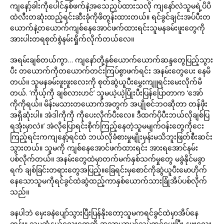
ကျနော့်ခါးကိုပေါင်နှစ်ဖက်နဲ့အသေညှပ်ထားသလို ကျနော်လဲသူမရဲ့ပိပိ
ထဲလီးတဆုံးထည့်ရင်းဆီးခုံကိုဖိတွန်းထားတယ်။ ရင်ခွင်ချင်းအပ်ပီးတ
ယောက်နဲ့တယောက်ကျစ်နေအောင်ဖက်ထားရင်းသူမနခမ်းဖူးတွေကို
အားပါးတရစုတ်စွဲနမ်းရှိုက်လိုက်တယ်လေ။
အရမ်းချစ်တယ်ကွာ… ကျနော်တို့နှစ်ယောက်ယောက်ဆန္ဒတွေပြည့်သွား
ပီး တယောက်ကိုတယောက်တင်းကြပ်စွာဖက်ရင်း အနမ်းတွေပေး နေမိ
တယ်။ သူမနခမ်းဖူးဖူးလေးကို စုတ်ဆွဲယူပီးမွှေးကျူရင်းမေးလိုက်မိ
တယ်. ‘ကိုယ့်ကို ချစ်လားဟင်’ သူမယဲ့ယဲ့ပြုံးပီးပြန်ပြောတာက ‘အော်
ကိုကိုရယ်။ မိန်းမသားတယောက်အတွက် အပျိုစင်ဘဝဆိုတာ တန်ဖိုး
အရှိဆုံးပါ။ အဲဒါကိုကို ကိုပေးလိုက်ပီးလေ။ ဒီထက်ပိုပီးဘယ်လိုချစ်ပြ
ရအုံးမှာလဲ။’ အဲလိုပြောရင်းစိုက်ကြည့်နေတဲ့သူမမျက်ဝန်းတွေကိုငေး
ကြည့်ရင်းကကျနော့်ရင်ထဲ ဘယ်လိုခံစားမှုမျိုးမှန်းမသိဘူးဖြတ်စီးဆင်း
သွားတယ်။ သူမကို ကျစ်နေအောင်ဖက်ထားရင်း အားရအောင်နမ်း
ပစ်လိုက်တယ်။ အနမ်းတွေထဲမှာတက်မက်နှစ်သက်မှုတွေ မခွဲနိုင်မခွာ
ရက် ချစ်ခြင်းတရားတွေအပြည့်။ခြေရင်းမှစောင်ကိုဆွဲယူပီးမောဟိုက်
နေသောသူမကိုရင်ခွင်ထဲဆွဲထည့်ကာနှစ်ယောက်သားခြုံအိပ်ပစ်လိုက်
သည်။
ခနပါဘဲ မှေးခနဲပျော်သွားပြီးပြန်နိုးတော့သူမကရင်ခွင်ထဲမှာအိပ်နေ
တုန်း။ သူမဆံနွယ်လေးတွေကို အသာယာပင့်သပ်တင်ပေးပြီး နဖူးလေး