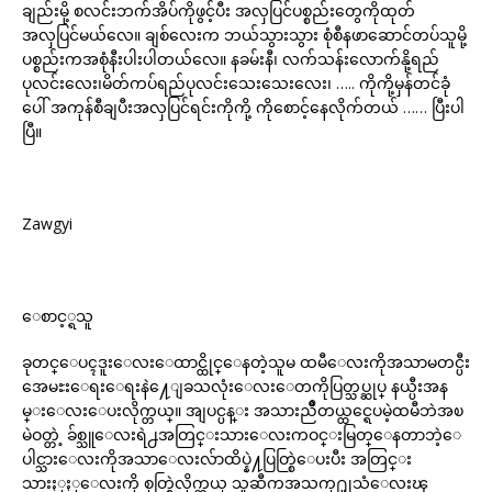
ချည်းမို့ စလင်းဘက်အိပ်ကိုဖွင့်ပီး အလှပြင်ပစ္စည်းတွေကိုထုတ်
အလှပြင်မယ်လေ။ ချစ်လေးက ဘယ်သွားသွား စုံစီနဖာဆောင်တပ်သူမို့
ပစ္စည်းကအစုံနီးပါးပါတယ်လေ။ နခမ်းနီ၊ လက်သန်းလောက်နို့ရည်
ပုလင်းလေး၊မိတ်ကပ်ရည်ပုလင်းသေးသေးလေး၊ ….. ကိုကို့မှန်တင်ခုံ
ပေါ် အကုန်စီချပီးအလှပြင်ရင်းကိုကို့ ကိုစောင့်နေလိုက်တယ် …… ပြီးပါ
ပြီ။
Zawgyi
ေစာင့္ရသူ
ခုတင္ေပၚဒူးေလးေထာင္ထိုင္ေနတဲ့သူမ ထမီေလးကိုအသာမတင္ပီး
အေမႊးေရးေရးနဲ႔ေျခသလုံးေလးေတကိုပြတ္သပ္ဆုပ္ နယ္ပီးအန
မ္းေလးေပးလိုက္တယ္။ အျပင္ပန္း အသားညိဳတယ္ထင္ရေပမဲ့ထမီဘဲအၿ
မဲဝတ္တဲ့ ခ်စ္သူေလးရဲ႕အတြင္းသားေလးကဝင္းမြတ္ေနတာဘဲ့ေ
ပါင္သားေလးကိုအသာေလးလ်ာထိပ္နဲ႔ပြတ္စြဲေပးပီး အတြင္း
သားႏုႏုေလးကို စုတ္စြဲလိုက္တယ္ သူဆီကအသက္႐ူုသံေလးၾ