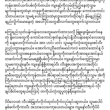
ကုန်အောင်ယက်ပစ်လိုက်တယ်။ ကျနော့်ကိုလှမ်းကြည့်နေတဲ့သူမ
မျက်ဝန်းတွေထဲမှာ တခုခုကိုဆာလောင်မွတ်သိပ်နေမှန်း ကောင်းကောင်း
သိတယ်လေ။ သူမရဲ့ပေါင်ကြားထဲမှာဒူးထောက်ထိုင်ရင်း နိမ်ချည်မြင့်
ချည်လှိုက်မောနေတဲ့ အပေါ်ပိုင်းတွေဆီလက်တွေရောက်သွားတယ်။
ကြွေရည်သုတ်ပန်ကန်းလေးတွေမောက်ထားသလို ဖြူဖွေးမို့မောက်နေ
တဲ့ နို့လေးတွေကို ကောင်းကောင်းစုတ်နယ်ရင်းနို့သီးပန်းရောင်လေးတွေ
ကို ချေပေးလိုက်တယ်။ အား ဟင်း ဟင်း သူမမျက်လုံးတွေမှေးစင်းပီး
ညည်းတွားနေတယ်။ အောက်ကညီတော်မောင်ကလဲ ထောင်ထောင်နဲ့ ပိ
ပိလေးကိုသွားစနေတယ်လေဗျာ။ နို့တွေကိုတဖက်ကိုအားရအောင်နယ်
တဖက်ကကိုအငမ်းမရစွဲစို့ပစ်လိုက်တယ်။ ကျနော့်လက်တွေကြားမှာ
သူမကော့ပျံနေပီ။ ကျနော်နို့စို့တာရပ်ပီး လီးနဲ့စပအကွဲလေးအတိုင်း
ပွတ်တိုက်ပစ်လိုက်တယ်။ နုညံ့တဲ့အသားစိုင်နှစ်ခုပွတ်တိုက်မှုဟာ ရင်ထဲ
မှာမီးတွေပွင့်ထွက်ကုန်တယ်။ အိပ်ရာခင်းတွေကိုစုတ်ကိုင်ရင်းသူမ အံကို
ကြိတ်ထားတယ်။ ရင်တခုလုံးနိမ့်ချည်မြင်ချည်နဲ့အစွမ်းကုန်စိတ်လှုပ်ရှား
နေပုံရတယ်။ ကျနော်ကိုယ်တိုင်လဲ ပထမဆုံးအကြိမ်ဖြစ်တာရယ် လိုး
ချင်စိတ်တွေရယ်ကြောင့် တကိုယ်လုံးထူပူတုန်ရီနေတယ်။
ပိပိလေးထဲ လီးဒစ်မြုတ်လိုက်ထုတ်လိုက်လုပ်ရင်းဆွတယ်။ သူမပေါင်
နှစ်ဖက်ကိုကားပီး အသာလေးကော့ပေးတယ်ဗျာ။ ကျနော်လီးကိုပိပိ