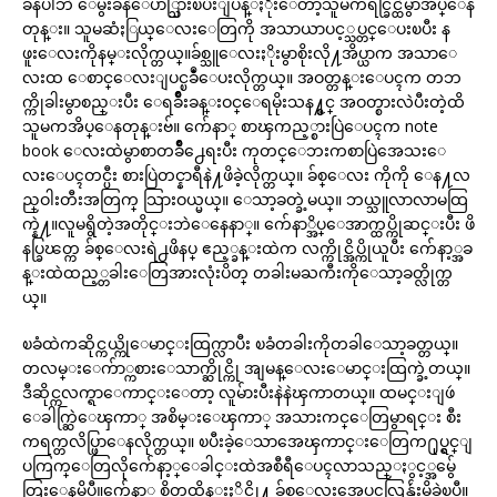
ခနပါဘဲ ေမွးခနဲေပ်ာ္သြားၿပီးျပန္ႏိုးေတာ့သူမကရင္ခြင္ထဲမွာအိပ္ေန
တုန္း။ သူမဆံႏြယ္ေလးေတြကို အသာယာပင့္သပ္တင္ေပးၿပီး န
ဖူးေလးကိုနမ္းလိုက္တယ္။ခ်စ္သူေလးႏိုးမွာစိုးလို႔အိပ္ယာက အသာေ
လးထ ေစာင္ေလးျပင္ၿခဳံေပးလိုက္တယ္။ အဝတ္တန္းေပၚက တဘ
က္ကိုခါးမွာစည္းပီး ေရခ်ိဳးခန္းဝင္ေရမိုးသန႔္စင္ အဝတ္စားလဲပီးတဲ့ထိ
သူမကအိပ္ေနတုန္းဗ်။ က်ေနာ္ စာၾကည့္စားပြဲေပၚက note
book ေလးထဲမွာစာတခ်ိဳ႕ေရးပီး ကုတင္ေဘးကစာပြဲအေသးေ
လးေပၚတင္ပီး စားပြဲတင္နာရီနဲ႔ဖိခဲ့လိုက္တယ္။ ခ်စ္ေလး ကိုကို ေန႔လ
ည္ဝါးတီးအတြက္ သြားဝယ္မယ္။ ေသာ့ခတ္ခဲ့မယ္။ ဘယ္သူလာလာမထြ
က္နဲ႔။လူမရွိတဲ့အတိုင္းဘဲေနေနာ္။ က်ေနာ္အိပ္ေအာက္ထပ္ကိုဆင္းပီး ဖိ
နပ္ခြၽတ္က ခ်စ္ေလးရဲ႕ဖိနပ္ ဧည့္ခန္းထဲက လက္ကိုင္အိပ္ကိုယူပီး က်ေနာ့္အခ
န္းထဲထည့္တခါးေတြအားလုံးပိတ္ တခါးမႀကီးကိုေသာ့ခတ္လိုက္တ
ယ္။
ၿခံထဲကဆိုင္ကယ္ကိုေမာင္းထြက္လာပီး ၿခံတခါးကိုတခါေသာ့ခတ္တယ္။
တလမ္းေက်ာ္ကစားေသာက္ဆိုင္ကို အျမန္ေလးေမာင္းထြက္ခဲ့တယ္။
ဒီဆိုင္ကလက္ရာေကာင္းေတာ့ လူမ်ားပီးနဲနဲၾကာတယ္။ ထမင္းျဖဴ
ေခါက္ဆြဲေၾကာ္ အစိမ္းေၾကာ္ အသားကင္ေတြမွာရင္း စီး
ကရက္တလိပ္ဖြာေနလိုက္တယ္။ ၿပီးခဲ့ေသာအေၾကာင္းေတြက႐ုပ္ရွင္ျ
ပကြက္ေတြလိုက်ေနာ့္ေခါင္းထဲအစီရီေပၚလာသည္ႏွင့္အမွ်ေ
တြးေနမိပီ။က်ေနာ္ စိတ္မထိန္းႏိုင္လို႔ ခ်စ္ေလးအေပၚလြန္က်ဴးမိခဲ့ၿပီ။