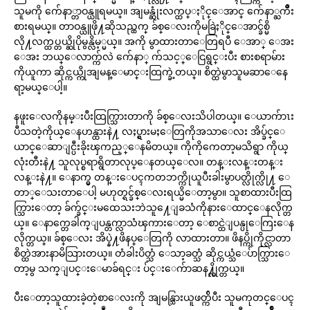
သူမကို က်ေနာ္တာဝန္ယူရမယ္။ အျမန္ဆုံးလက္ထပ္ႏိုင္ေအာင္ က်ေနာ္ႀကိဳး
စားရမယ္။ တာဝန္ယူဖို႔ဆိုသည္ထက္ ခ်စ္ေလးကိုမခြဲႏိုင္ေအာင္ခ်စ္မိ
လို႔လက္ထပ္တယ္ဆိုပိုမွန္လိမ့္မယ္။ အကို မွာထားတာေတြရပီ ေအာ္ ေအး
ေအး ဘယ္ေလာက္က်လဲ က်ေနာ္ က်သင့္ေငြရွင္းပီး စားစရာမ်ား
ကိုယူကာ ဆိုင္ကယ္ကိုအျမန္ေမာင္းထြက္ခဲ့တယ္။ စိတ္ထဲမွာသူမဆာေနေ
ရာ့မယ္ေပါ့။
နဖူးေလကိုနမ္းပီးထြက္သြားတာကို ခ်စ္ေလးသိပါတယ္။ ေယာက်ာၤး
ပီသတဲ့ကိုယ္ေနဟန္ထားနဲ႔ လႈပ္ရွားမႈေတြကိုအသာေလး အိပ္ခ်င္ေ
ယာင္ေဆာျင္ပီးခိုးၾကည့္ေနမိတယ္။ ကိုကိုကေတာ့မသိရွာ ကိုယ္
လုံးတီးနဲ႔ သူလုပ္စရာရွိတာလုပ္ေနတယ္ေလ။ တန္းလန္းတန္း
လန္းနဲ႔။ ေနာက္မွ တန္းေပၚကတဘက္ကိုယူပီးခါးမွာပတ္လိုက္လို႔ ေ
တာ္ေသးတာေပါ့ မဟုတ္ရင္ခ်စ္ေလးရယ္မိေတာ့မွာ။ သူစာထားပီးထြ
က္သြားေတာ့ ခ်က္ခ်င္းမထေသးဘဲသူ႔ေျခသံကိုနားေထာင္ေနလိုက္တ
ယ္။ ေနာက္တေခါက္ျပန္တက္လာသံၾကားေတာ့ ေစာင္ထဲျပန္ပုေကြးေန
လိုက္တယ္။ ခ်စ္ေလး အိပ္နဲ႔ဖိနပ္ေတြကို လာထားတာ။ ဖိနပ္ကိုကိုင္လာတာ
စိတ္ထဲအားနာမိသြားတယ္။ တံခါးပိတ္သံ ေသာ့ခတ္သံ ဆိုင္ကယ္သံေပ်ာက္သြားေ
တာ့မွ သက္ျပင္းေမာခ်ရင္း ပ်င္းေက်ာဆန႔္လိုက္တယ္။
ပီးေတာ့သူထားခဲ့တဲ့စာေလးကို အျမန္သြားယူဖတ္က်ိပီး သူမကုတင္ေပၚ