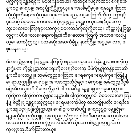
ပက္လက္ျပန္လွဲခ်ရင္း ၿပဳံးေနမိတယ္။ ကုတင္ေပၚကထပီး ေရခ်ိဳးခ
န္းဝင္ ေရပန္းခလုပ္ကိုႏွိပ္လိုက္တယ္။ ေအးစိမ့္စိမ့္ေရမႈန္ေတြက
ကိုယ္လုံးတီးခႏၵာကိုယ္ေပၚကေခ်းေညႇာ္ေတြကိုတိုက္ခ် သြားႏို
င္ေပမဲ့ ခ်စ္ေလးဘဝေလးကိုျပန္လည္ မစင္ၾကယ္ေစႏိုင္ေတာ့
ဘူးေလ။ေတြးရင္းသက္ျပင္းတခ်က္ခ်လိုက္မိတယ္။ ကိုယ္အႏွံ႔ပြတ္သ
တ္ရင္း ပိပိေလးေနရာကခြၽဲက်ိေနတာေတြကို အသာေလးပြ
တ္ေဆးလိုက္တယ္။ ပထမဆုံးအႀကိမ္မို႔ နာက်င္က်ိန္းစပ္စပ္ေလးျဖ
စ္ေနတယ္။
မိဘအုပ္ထိန္းမႈ သြန္သင္မႈေတြကို စည္းကမ္းတက်နဲ႔ေလးစားလိုက္
နာ႐ုံမက ကိုယ္တိုင္ဘာသာေရးကိုင္းရႈိင္းသူ မိမိကိုယ္ကိုတန္ဖိုးထားထိ
န္းသိမ္းတပ္သူ။ သူမမ်က္ရည္ေတြက ေရစက္ေရေပါက္ေတြနဲ႔
ေရာယွက္ကုန္ပီ။ ေရပန္းေအာက္မွာထိုင္ခ်ရင္း မ်က္ဝန္းမွမ်က္ရည္ၿဖိဳင္ၿဖိဳ
င္က်ေနမိတယ္။ အို ငိုေနလို႔လဲ ငါကအပ်ိဳျပန္ျဖစ္လာတာမွမဟုတ္တာ။
ကိုကိုက ငါ့ကိုတကယ္ခ်စ္တာေနမွာပါ။ ငါ့ကိုလက္ထပ္မွာပါ ခ်စ္ေလးအေတြး
နဲ႔ စိတ္ကိုျပန္တင္းလိုက္တယ္။ ေရပန္းကိုပိတ္ တဘက္ကိုပတ္ပီး ေရခ်ိဳးခ
န္းအျပင္ျပန္ထြက္လိုက္တယ္။ ေခါင္းကဆံပင္ကို ေရသုပ္ရင္းမွန္တင္ခုံေ
ရွ႕မွထိုင္ပီးသူကိုယ္သူျပန္ၾကည့္ လိုက္တယ္ ငါအပ်ိဳမဟုတ္ေတာ့ပါလား
ေယာက်ာၤးတေယာက္နဲ႔အလိုးခံပီးပီ ဆိုေသာစိတ္ကျပန္ဝင္လာပီး မ်
က္ႏွာညႇိဳးက်သြားတယ္။