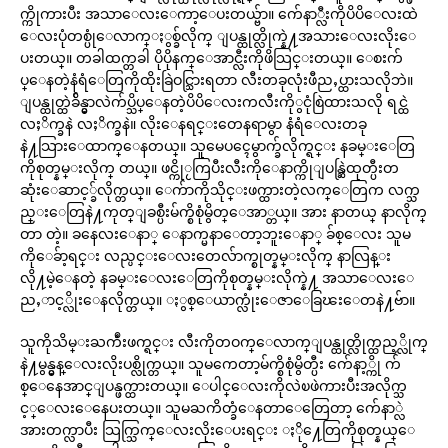
က္ကိုကားပီး အသာေလးေကာ့ေပးတယ္ဗ်ာ။ က်ေနာ္လီးကိုပိပိေလးထဲ
ေလးပုံတစ္ပုံေလာက္ႏွစ္ခ်လိုက္ ျပန္ထုတ္လိုက္နဲ႔အသားေလးလိုးေ
ပးတယ္။ တခါထက္တခါ ပိုပိုနက္ေအာင္လီးကိုဖိသြင္းတယ္။ ေစးက်
ပ္ေနတဲ့နံရံေတြကိုထိုးခြဲဝင္သြားရတာ လီးတခုလုံးဖီညႇပ္ထားသလိုဘဲ။
ျပန္ထုတ္ထဲခ်ိန္မွာလဲက်ပ္သိပ္ေနတဲ့ပိပိေလးကလီးကိုွငုံစြဲထားသလို ရင္ထဲ
လႈိက္ခနဲ လႈိက္ခနဲ။ လိုးေနရင္းတေနရာမွာ နံရံေလးတခု
နဲ႔သြားေထာက္ေနတယ္။ သူမေပၚေမွာက္ခ်လိုက္ရင္း နခမ္းေတြ
ကိုစုတ္နမ္းလိုက္ တယ္။ ဖင္ကိုႂကြပီးလီးကိုေနာက္ကိုျပန္ဆြဲထုတ္ပီးတ
ဆုံးေဆာင့္ခ်လိုက္တယ္။ ေက်ာကိုသိုင္းဖက္ထားတဲ့လက္ေတြက လက္သ
ည္းေတြနဲ႔ကုတ္ျခစ္ပီးမ်က္စိစုံမွိတ္ေအာ္တယ္။ အား နာတယ္ နာလိုက္
တာ တဲ့။ ခနေလးေနာ္ ေနာက္မနာေတာ့ဘူးေနာ္ ခ်စ္ေလး သူမ
ကိုေခ်ာ့ရင္း လည္ပင္းေလးတေလ်ာက္စုတ္နမ္းလိုက္ နာလြန္း
လို႔မဲ့ေနတဲ့ နခမ္းေလးေတြကိုစုတ္နမ္းလိုက္နဲ႔ အသာေလးေ
ညႇာင့္လိုးေနလိုက္တယ္။ ႏွစ္ေယာက္လုံးေဇာေခြၽးေတနဲ႔ဗ်ာ။
သူကိုသိမ္းႀကဳံးဖက္ရင္း လီးကိုတဝက္ေလာက္ျပန္ထုတ္လိုက္ထည့္လိုက္
နဲ႔မွန္မွန္ေလးလိုးပစ္လိုက္တယ္။ သူမကေတာ့မ်က္စိစုံမွိတ္ပီး က်ေနာ့္ကို က်
စ္ေနေအာင္ျပန္ဖက္ထားတယ္။ ေပါင္ေလးကိုလဲၿဖဲကားပီးအလိုက္သ
င့္ေလးေနေပးတယ္။ သူမႀကိတ္ခံေနတာေတြေတာ့ က်ေနာ္လဲ
အားတက္လာပီး သြက္သြက္ေလးလိုးေပးရင္း ႏို႔ေတြကိုစုတ္နယ္ေ