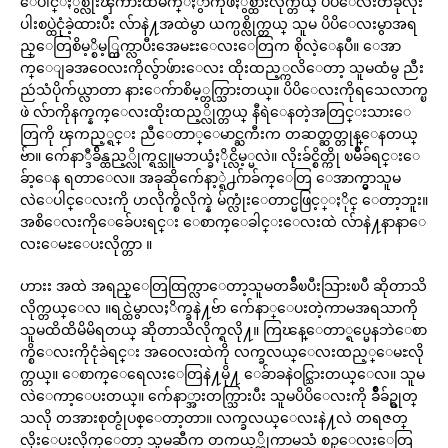
ေပါင္ႏွစ္လုံးၾကားထဲမ်က္ႏွာကိုဖိႏွစ္ထားလိုက္တယ္ ပိပိေလးတခုလုံး
ပါးစပ္ထဲငုံခဲ့ထားပီး လ်ာနဲ႔အထဲမွာ ယက္ပစ္လိုက္တယ္ သူမ ပိပိေလးမွာအရ
ည္ေတြစိမ့္စိမ့္ထြက္လာပီးအေမႊးေလးေတြက စိုလဲ့ေနပီ။ ေအာ
က္ေျခအဝေလးကိုလွ်ာဖ်ားေလး ထိုးထည့္ကလိေတာ့ သူမထံမွ ညီး
ညဴသံပိုက်ယ္လာတာ နားေက်ာစိမ့္တက္သြားတယ္။ ပိပိေလးကိုရသေလာက္ၿ
ဖဲ လ်ာကိုနက္နက္ေလးထိုးထည့္လိုက္တယ္ နီရဲေနတဲ့အတြင္းသားေ
တြကို ၾကည့္ရင္း ညီေတာ္ေမာင္ႀကီးက တဆတ္ဆတ္တုန္ေနတယ္
ဗ်ာ။ က်ေနာ္ဒီခ်ိန္ထည့္လိုက္ရင္သူမဘယ္ခံႏိုင္လိမ့္မလဲ။ လိုးခ်င္စိတ္ကို ၿမိဳခ်ရင္းေ
ခ်ာ့ေန ရတာေလ။ အခုဆိုက်ေနာ့္ရဲ႕ဂ်ာခ်က္ေတြ ေအာက္မွာသူမ
လဲေပါင္ေလးကို ဟလိုက္စိလိုက္နဲ မ်က္လုံးေတာင္မဖြင့္ႏိုင္ ေတာ့ဘူး။
အစိေလးကိုေခ်ေပးရင္း ေစာက္ေခါင္းေလးထဲ လ်ာနဲ႔နာနာေ
လးေမႊေပးလိုက္တာ ။
ဟားး အထဲ အရည္ေတြထြက္လာေတာ့သူမတခ်ီၿပီးသြားၿပီ ဆိုတာသိ
လိုက္တယ္ေလ ။ရင္ထဲမွာလႈိက္ခနဲ႔ဗ်ာ က်ေနာ္ေပးတဲ့ကာမအရသာကို
သူမထိထိမိမိရတယ္ ဆိုတာသိလိုက္ရလို႔။ ကြၽန္ေတာ္ရပ္မေနဘဲေစာ
က္စိေလးကိုငုံခဲရင္း အဝေလးထဲကို လက္ခလယ္ေလးထည့္ေမႊလို
က္တယ္။ ေစာက္ေရေလးေတြနဲ႔မို႔ ေခ်ာခနဲဝင္သြားတယ္ေလ။ သူမ
လဲေကာ့ေပးတယ္။ က်ေနာ္အားတက္သြားပီး သူမပိပိေလးကို ခ်ိဳခ်ဥ္စုတ္
သလို တအားစုတ္ငုံပစ္ေတာ့တာ။ လက္ခလယ္ေလးနဲ႔လဲ တရဇတ္
လိုးေပးလိုက္ေတာ့ သူမဆီက တကယ့္ကိုကာမသံ စဥ္ေလးေတြ