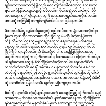
ချစ်လေးဘဝလေးကိုပြန်လည် မစင်ကြယ်စေနိုင်တော့ဘူးလေ။တွေး
ရင်းသက်ပြင်းတချက်ချလိုက်မိတယ်။ ကိုယ်အနှံ့ပွတ်သတ်ရင်း ပိပိ
လေးနေရာကချွဲကျိနေတာတွေကို အသာလေးပွတ်ဆေးလိုက်တယ်။
ပထမဆုံးအကြိမ်မို့ နာကျင်ကျိန်းစပ်စပ်လေးဖြစ်နေတယ်။
မိဘအုပ်ထိန်းမှု သွန်သင်မှုတွေကို စည်းကမ်းတကျနဲ့လေးစားလိုက်နာ
ရုံမက ကိုယ်တိုင်ဘာသာရေးကိုင်းရှိုင်းသူ မိမိကိုယ်ကိုတန်ဖိုးထား
ထိန်းသိမ်းတပ်သူ။ သူမမျက်ရည်တွေက ရေစက်ရေပေါက်တွေနဲ့
ရောယှက်ကုန်ပီ။ ရေပန်းအောက်မှာထိုင်ချရင်း မျက်ဝန်းမှမျက်ရည်
ဖြိုင်ဖြိုင်ကျနေမိတယ်။ အို ငိုနေလို့လဲ ငါကအပျိုပြန်ဖြစ်လာတာမှ
မဟုတ်တာ။ ကိုကိုက ငါ့ကိုတကယ်ချစ်တာနေမှာပါ။ ငါ့ကိုလက်ထပ်မှာ
ပါ ချစ်လေးအတွေးနဲ့ စိတ်ကိုပြန်တင်းလိုက်တယ်။ ရေပန်းကိုပိတ်
တဘက်ကိုပတ်ပီး ရေချိုးခန်းအပြင်ပြန်ထွက်လိုက်တယ်။ ခေါင်းက
ဆံပင်ကို ရေသုပ်ရင်းမှန်တင်ခုံရှေ့မှထိုင်ပီးသူကိုယ်သူပြန်ကြည့် လိုက်
တယ် ငါအပျိုမဟုတ်တော့ပါလား ယောကျာၤးတယောက်နဲ့အလိုးခံပီးပီ
ဆိုသောစိတ်ကပြန်ဝင်လာပီး မျက်နှာညှိုးကျသွားတယ်။
စိတ်ကိုဖျောက်ပီး ကိုယ့်မျက်နှာလေးကို သေချာကြည့်လိုက်တယ်။ ခုနငို
ထားတော့မျက်လုံးလေးကဖောင်းပီး နှာသီးလေးရဲနေတာ ကိုကိုပြန်လာ
ရင်တွေ့တော့မှာဘဲ။ မှန်တင်ခုံပေါ်မှာလဲ ယောကျာၤးသုံးပစ္စည်းတွေ