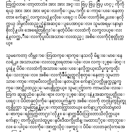
ထြက္က်လာေတာ့တာဘဲ။ အား အား အင္းးး ဇြပ္ ဇြပ္ ဇြပ္ ဟင့္ ကိုကို
ရယ္ အား အား အား ဖင္ေလးကိုေျမႇာက္ပီး ေကာ့ေပးေနေတာ့
တာ။ က်ေနာ္လဲ လက္ခလယ္နဲ႔လိုးေပးရင္း ပိပိေလးကိုခ်ဲ႕ေပးေနလို
က္တယ္ ဒါမွလီးထည့္ရင္နဲနဲအဆင္ေျပေအာင္ေလ။ သူမအရမ္းနာမွာ
စိုးလို႔ပါ။ အေရေတြစို႐ႊဲေနတဲ့ပိပိေလးထဲကို လက္ခလယ္ေလး
နဲ႔လက္ညႇိဳးေလးကိုပူးပီးအသာေလးထည့္ အစိေလးကိုငုံစုတ္လိုက္တ
ယ္။
သူမကေတာ့ တိမ္လႊာေတြထက္ေရာက္ေနသလို မိန္းေမာေနေ
လရဲ႕။ အသာယာေလးလႈပ္ရွားရတာေပါ့ေလ။ လက္ႏွစ္ေခ်ာင္း
ပူးနဲ႔ ပိပိေလးထဲကိုအသားေမႊေပးေနလိုက္တယ္။သိပ္နက္နက္မထိုး
ရဲေသးဘူးေလ။ အစိေလးကိုခ်ိဳခ်ဥ္စုတ္သလိုစုတ္ေနေတာ့ သူမဘာ
သာေကာ့ေကာ့ၿပီးလက္ကိုလိုးေနတယ္ဗ်ာ။ က်ေနာ္လဲလက္ကိုနက္သည္ထက္န
က္ေအာင္ထိုးထည့္ေမႊပစ္လိုက္တယ္။ သူမႏုတ္ဖ်ားက ကာမသံေလးေ
တြက ဆူဆူညံေနပါေရာ။ လက္ႏွစ္ေခ်ာင္းနဲ႔အဆက္မျပတ္လိုးေ
ပးရင္း ပိပိတခုလုံးကိုေနရာလပ္မက်န္ယက္ အစိေလးကို တႁပြတ္ႁပြတ္စု
တ္ပစ္လိုက္တာ သူမတြန႔္လိမ့္ေကာ့တက္သြားတယ္။ က်ေနာ္လက္ဝါးထဲမွာလဲ
ေစာက္ေရထြက္က်တာ႐ႊဲလို႔။ ေနာက္တခ်ီပီးသြားတာသိလိုက္တယ္။
က်ေနာ့္ တကိုယ္လုံးလဲထူပူေနပီ။ဒီထက္ပိုထိန္းမထားႏိုင္ေတာ့ဘူးေ
လ။ ေပါင္ေလးကိုေအာက္ကသိုင္းဖက္ရင္း ပိပိေလးတခုလုံးကအေ