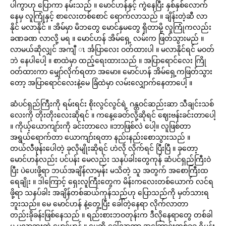
ပါကွာဟု ပြောကာ နမ်းသည် ။ မောင်ဟန်နှင့် ကွဲနေပြီး နှစ်နှစ်လောက်
နေမှ လူကြုံနှင့် စာလေးတစ်စောင် ရောက်လာသည် ။ ချိန်းတဲ့ဆီ လာ
နိုင် မလာနိုင် ။ အိမ်မှာ မိဘတွေ မောင်နှမတွေ ရှိတာမို့ လူကြုံကလည်း
ခဏခဏ လာလို့ မရ ။ မောင်ဟန် အိမ်ရှေ့ လမ်းက ဖြတ်သွားမည် ။
လာမယ်ဆိုလျှင် အကျီ ၤ င်္အပြာလေး ဝတ်ထားပါ ။ မလာနိုင်ရင် မဝတ်
ဘဲ နေပါပေါ့ ။ စာထဲမှာ ထည့်ရေးထားသည် ။ အပြာရောင်လေး ကြို
ဝတ်ထားကာ မျှော်လိုက်ရတာ အမော။ မောင်ဟန် အိမ်ရှေ့ကဖြတ်သွား
တော့ အပြာရောင်လေးနဲ့မေ ခြံထဲမှာ လမ်းလျှောက်နေတာပေါ့ ။
ဆံပင်ရှည်ကြီးကို ရမ်းရင်း စိုးလွင်လွင်ရဲ့ ဂန္တဝင်ဆည်းဆာ သီချင်းသစ်
လေးကို တိုးတိုးလေးဆိုရင် ။ ကနေ့ခေတ်လို့ဆိုရင် ဈေးဗန်းခင်းတာပေါ့
။ ကိုယ့်ယောကျာ်းကို ခင်းတာလေ ။ဘာဖြစ်လဲ ပေါ့။ လူဖြစ်တာ
အရွယ်ရောက်တာ ယောကျာ်းရတာ နည်းနည်းစောသွားသည် ။
တယ်လီဖုန်းပေါတဲ့ ခုလိုမျိုးဆိုရင် ဟဲလို လိုက်ရင် ပြီးပြီ ။ ခုတော့
မောင်ဟန်လည်း ပင်ပန်း မေလည်း သနပ်ခါးတွေကုန် ဆံပင်ရှည်ကြီးဝဲ
ပြီး ပဲပေးဖို့ရာ ဘယ်အချိန်လာမှန်း မသိတဲ့ သူ အတွက် အစောကြီးထ
ရေချိုး ။ ဒါကြောင့် ရှေးလူကြီးတွေက မိန်းကလေးတစ်ယောက် လင်ရ
ဖို့ရာ သနပ်ခါး အချိန်တစ်ဆယ်ကုန်သည်ဟု ပြောသည်ကို မှတ်သားရ
ဘူးသည်။ မေ မောင်ဟန် နဲ့တွေ့ပြီး ခေါ်တဲ့နေရာ လိုက်လာတာ
တည်းခိုခန်းဖြစ်နေသည် ။ ရည်းစားဘဝတုန်းက ဒီလိုနေရာတွေ တစ်ခါ
မှ မလာဘူးတဲ့ မောင်ဟန် ။ မေ့ကို ခေါ်လာတာ အကြောင်းတစ်ခုခု ရှိမှန်း