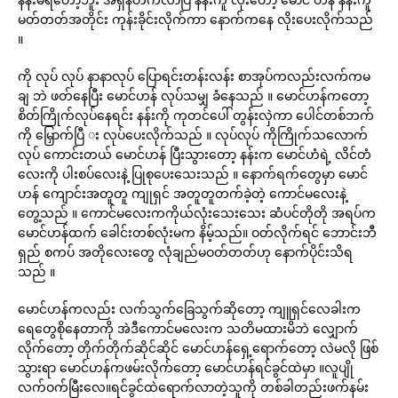
မတ်တတ်အတိုင်း ကုန်းခိုင်းလိုက်ကာ နောက်ကနေ လိုးပေးလိုက်သည်
။
ကို လုပ် လုပ် နာနာလုပ် ပြောရင်းတန်းလန်း စာအုပ်ကလည်းလက်ကမ
ချ ဘဲ ဖတ်နေပြီး မောင်ဟန် လုပ်သမျှ ခံနေသည် ။ မောင်ဟန်ကတော့
စိတ်ကြိုက်လုပ်နေရင်း နန်းကို ကုတင်ပေါ် တွန်းလှဲကာ ပေါင်တစ်ဘက်
ကို မြှောက်ပြီ း လုပ်ပေးလိုက်သည် ။ လုပ်လုပ် ကိုကြိုက်သလောက်
လုပ် ကောင်းတယ် မောင်ဟန် ပြီးသွားတော့ နန်းက မောင်ဟံရဲ့ လိင်တံ
လေးကို ပါးစပ်လေးနဲ့ ပြုစုပေးသေးသည် ။ နောက်ရက်တွေမှာ မောင်
ဟန် ကျောင်းအတူတူ ကျုရှင် အတူတူတက်ခဲ့တဲ့ ကောင်မလေးနဲ့
တွေ့သည် ။ ကောင်မလေးကကိုယ်လုံးသေးသေး ဆံပင်တိုတို အရပ်က
မောင်ဟန်ထက် ခေါင်းတစ်လုံးမက နိမ့်သည်။ ဝတ်လိုက်ရင် ဘောင်းဘီ
ရှည် စကပ် အတိုလေးတွေ လုံချည်မဝတ်တတ်ဟု နောက်ပိုင်းသိရ
သည် ။
မောင်ဟန်ကလည်း လက်သွက်ခြေသွက်ဆိုတော့ ကျူရှင်လေခါးက
ရေတွေစိုနေတာကို အဲဒီကောင်မလေးက သတိမထားမိဘဲ လျှောက်
လိုက်တော့ တိုက်တိုက်ဆိုင်ဆိုင် မောင်ဟန်ရှေ့ရောက်တော့ လဲမလို ဖြစ်
သွားရာ မောင်ဟန်ကဖမ်းလိုက်တော့ မောင်ဟန်ရင်ခွင်ထဲမှာ ။လူပျို
လက်ဝက်မြီးလေ။ရင်ခွင်ထဲရောက်လာတဲ့သူကို တစ်ခါတည်းဖက်နမ်း