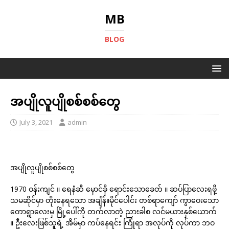
MB
BLOG
အပျိုလူပျိုစစ်စစ်တွေ
July 3, 2021
admin
အပျိုလူပျိုစစ်စစ်တွေ
1970 ဝန်းကျင် ။ ရေနံဆီ မှောင်ခို ရောင်းသောခေတ် ။ ဆပ်ပြာလေးရဖို့
သမဆိုင်မှာ တိုးနေရသော အချိန်။မိုင်ပေါင်း တစ်ရာကျော် ကွာဝေးသော
တောရွာလေးမှ မြို့ပေါ်ကို တက်လာတဲ့ ညားခါစ လင်မယားနှစ်ယောက်
။ ဦးလေးဖြစ်သူရဲ့ အိမ်မှာ ကပ်နေရင်း ကြုံရာ အလုပ်ကို လုပ်ကာ ဘဝ