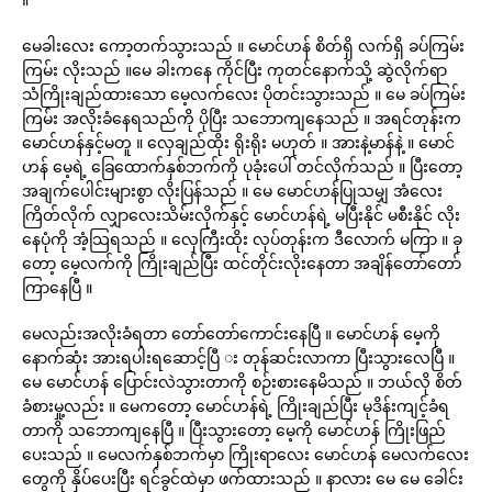
မေခါးလေး ကော့တက်သွားသည် ။ မောင်ဟန် စိတ်ရှိ လက်ရှိ ခပ်ကြမ်း
ကြမ်း လိုးသည် ။မေ ခါးကနေ ကိုင်ပြီး ကုတင်နောက်သို့ ဆွဲလိုက်ရာ
သံကြိုးချည်ထားသော မေ့လက်လေး ပိုတင်းသွားသည် ။ မေ ခပ်ကြမ်း
ကြမ်း အလိုးခံနေရသည်ကို ပိုပြီး သဘောကျနေသည် ။ အရင်တုန်းက
မောင်ဟန်နှင့်မတူ ။ လှေချည်ထိုး ရိုးရိုး မဟုတ် ။ အားနဲ့မာန်နဲ့ ။ မောင်
ဟန် မေ့ရဲ့ ခြေထောက်နှစ်ဘက်ကို ပုခုံးပေါ် တင်လိုက်သည် ။ ပြီးတော့
အချက်ပေါင်းများစွာ လိုးပြန်သည် ။ မေ မောင်ဟန်ပြုသမျှ အံလေး
ကြိတ်လိုက် လျှာလေးသိမ်းလိုက်နှင့် မောင်ဟန်ရဲ့ မပြီးနိုင် မစီးနိုင် လိုး
နေပုံကို အံ့သြရသည် ။ လှေကြီးထိုး လုပ်တုန်းက ဒီလောက် မကြာ ။ ခု
တော့ မေ့လက်ကို ကြိုးချည်ပြီး ထင်တိုင်းလိုးနေတာ အချိန်တော်တော်
ကြာနေပြီ ။
မေလည်းအလိုးခံရတာ တော်တော်ကောင်းနေပြီ ။ မောင်ဟန် မေ့ကို
နောက်ဆုံး အားရပါးရဆောင့်ပြီ း တုန်ဆင်းလာကာ ပြီးသွားလေပြီ ။
မေ မောင်ဟန် ပြောင်းလဲသွားတာကို စဉ်းစားနေမိသည် ။ ဘယ်လို စိတ်
ခံစားမှု့လည်း ။ မေကတော့ မောင်ဟန်ရဲ့ ကြိုးချည်ပြီး မုဒိန်းကျင့်ခံရ
တာကို သဘောကျနေပြီ ။ ပြီးသွားတော့ မေ့ကို မောင်ဟန် ကြိုးဖြည်
ပေးသည် ။ မေလက်နှစ်ဘက်မှာ ကြိုးရာလေး မောင်ဟန် မေလက်လေး
တွေကို နှိပ်ပေးပြီး ရင်ခွင်ထဲမှာ ဖက်ထားသည် ။ နာလား မေ မေ ခေါင်း