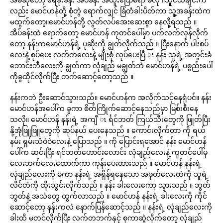
လည်း မောင်ဟန်တို့ စုံတွဲ ရောက်လျှင် ခြံတံခါးပိတ်ကာ သူ့အခန်းထဲက
မထွက်တော့။မောင်ဟန်တို့ လွတ်လပ်အေးဆေးစွာ နေလို့ရသည် ။
အိပ်ခန်းထဲ ရောက်တော့ မောင်ဟန် ကုတင်ပေါ်မှာ ပက်လက်လှန်လိုက်
တော့ နန်းကမောင်ဟန်ရဲ့ ပုဆိုးကို ချွတ်လိုက်သည် ။ ပြီးနောက် ပါးစပ်
လေးနဲ့ စုပ်ပေး လက်ကလေးနဲ့ မျိုးစုံ လုပ်ပေးပြီ း နန်း သူရဲ့ အတွင်းခံ
ဘောင်းဘီလေးကို ချွတ်ကာ လုံချည် မချွတ်ဘဲ မောင်ဟန်ရဲ့ ပစွည်းပေါ်
ကိုခွထိုင်လိုက်ပြီး တက်ဆောင့်တော့သည် ။
နန်းကဘဲ ဦးဆောင်သွားသည်။ မောင်ဟန်က အလိုက်သင့်နေရုံပင်။ နန်း
မောင်ဟန်အပေါ်က ခွကာ စိတ်ကြိုက်ဆောင့်နေသည်မှာ မြစ်းစီးနေ
သလို။ မောင်ဟန် နန်းရဲ့ အကျီ ၤ င်္ရင်ဘတ် ကြယ်သီးတွေကို ဖြုတ်ပြီး
နို့အုံဖြူဖြူတွေကို ဆုပ်နယ် ပေးနေသည် ။ ကောင်းလိုက်တာ ကို ရယ်
နမ်း ရှမ်းသံဝဲဝဲလေးနဲ့ ပြောသည် ။ ကို ပြောင်းရအောင် နန်း မောင်ဟန်
ပေါ်က ဆင်းပြီး ရင်ဘတ်ဟောင်းလောင်း လုံချည်လေးနဲ့ ကူတင်ပေါ်မှ
လေးဘက်လေးထောက်ကာ ကုန်းပေးထားသည် ။ မောင်ဟန် နန်းရဲ့
လုံချည်လေးကို မကာ နန်းရဲ့ အရှိန်ရနေသော အဖုတ်လေးထဲကို သူရဲ့
လိင်တံကို ထိုးသွင်းလိုက်သည် ။ နန်း ခါးလေးကော့ သွားသည် ။ ဘွတ်
ဘွတ်နဲ့ အသံတွေ ထွက်လာသည် ။ မောင်ဟန် နန်းရဲ့ ခါးလေးကို ကိုင်
ဆောင့်တော့ နန်းကလဲ နောက်ပြန်ဆောင့်သည် ။ နန်းရဲ့ လုံချည်လေးကို
ခါးထိ မတင်လိုက်ပြီး လက်တဘက်နှင့် စုကာဆွဲလိုက်တော့ လုံချည်