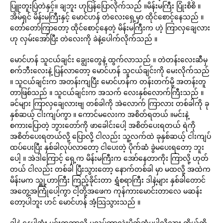
ပြူးတူးပြဲတဲနှင့်။ ချဘူး ဟုပြန်ပြောလိုက်သည် ။မိန်းမကြီး ပြုံးစိစိ ။
အိမ်ရှင် မိန်းမကြီးနှင့် မောင်ဟန် တဲလေးရှေ့မှာ ထိုင်စောင့်နေသည် ။
တော်တော်ကြာတော့ ထိုင်စောင့်နေတဲ့ မိန်းမကြီးက ဟဲ့ ကြာလှချေလား
ဟု လှမ်းအော်ပြီး တဲလေးကို ခဲနဲ့ပေါက်လိုက်သည် ။
မောင်ဟန် သူငယ်ချင်း ချွေးတွေနဲ့ ထွက်လာသည် ။ တဲတန်းလေးဆီမှ
စက်ဘီးလေးနဲ့ ပြန်လာတော့ မောင်ဟန် သူငယ်ချင်းကို မေးလိုက်သည်
။ သူငယ်ချင်းက အတန်းကျပြီး မောင်ဟန်က တန်းတက်မို့ အတန်းတူ
တာဖြစ်သည် ။ သူငယ်ချင်းက အသက် လေးနှစ်လောက်ကြီးသည် ။
ခင်များ ကြာလှချေလားဗျ တစ်ခါကို အဲလောက် ကြာလား တစ်ခါကို ခု
နှစ်ဆယ့် ငါးကျပ်ကွာ ။ ကောင်မလေးက အစိတ်ရတယ် ။မင်းနဲ့
စကားပြောတဲ့ ဘွားတော်ကို ဖာခေါင်းပေါ့ အစိတ်ပေးရတယ် ရဲကို
အစိတ်ပေးရတယ်လို့ ပြောလို့ ငါလည်း သူ့လက်ထဲ ခုနှစ်ဆယ့် ငါးကျပ်
ထပ်ပေးပြီး နှစ်ခါလုပ်လာတော့ ငါပေးတဲ့ ပိုက်ဆံ ခွဲမပေးရတော့ ဘူး
ပေါ့ ။ အဲဒါကြောင့် ရှေ့က မိန်းမကြီးက အော်နေတာကိုး ကြာလို့ ဟုတ်
တယ် ငါလည်း တစ်ခါ ပြီးသွားတော့ နောက်တစ်ခါ မှာ မထလို့ အထဲက
မိန်းမက သှူု့ဟာကြီး ကြည့်ခိုင်းတာ ရွှံစရာကြီး ဒါနဲ့များ နှစ်ခါတောင်
အတွေ့အကြုံပေါ့ကွာ ငါ့တို့အဖေက ကုန်ကားမောင်းတာလေ မဆန်း
တော့ပါဘူး ဟင် မောင်ဟန် အံ့သြသွားသည် ။
ဒါနဲ့ နေပါအုံး မင်းကဘာလို့ မလုပ်တာလဲ။ပိုက်ဆံမပါလို့လား ကိုယ်ကို