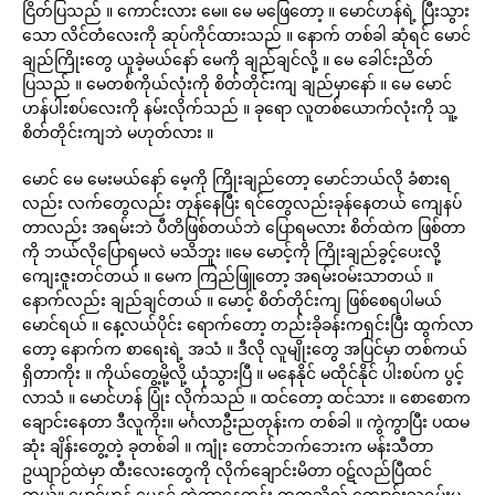
ငြိတ်ပြသည် ။ ကောင်းလား မေ။ မေ မဖြေတော့ ။ မောင်ဟန်ရဲ့ ပြီးသွား
သော လိင်တံလေးကို ဆုပ်ကိုင်ထားသည် ။ နောက် တစ်ခါ ဆုံရင် မောင်
ချည်ကြိုးတွေ ယူခဲ့မယ်နော် မေကို ချည်ချင်လို့ ။ မေ ခေါင်းညိတ်
ပြသည် ။ မေတစ်ကိုယ်လုံးကို စိတ်တိုင်းကျ ချည်မှာနော် ။ မေ မောင်
ဟန်ပါးစပ်လေးကို နမ်းလိုက်သည် ။ ခုရော လူတစ်ယောက်လုံးကို သူ့
စိတ်တိုင်းကျဘဲ မဟုတ်လား ။
မောင် မေ မေးမယ်နော် မေ့ကို ကြိုးချည်တော့ မောင်ဘယ်လို ခံစားရ
လည်း လက်တွေလည်း တုန်နေပြီး ရင်တွေလည်းခုန်နေတယ် ကျေနပ်
တာလည်း အရမ်းဘဲ ပီတိဖြစ်တယ်ဘဲ ပြောရမလား စိတ်ထဲက ဖြစ်တာ
ကို ဘယ်လိုပြောရမလဲ မသိဘူး ။မေ မောင့်ကို ကြိုးချည်ခွင့်ပေးလို့
ကျေးဇူးတင်တယ် ။ မေက ကြည်ဖြူတော့ အရမ်းဝမ်းသာတယ် ။
နောက်လည်း ချည်ချင်တယ် ။ မောင့် စိတ်တိုင်းကျ ဖြစ်စေရပါမယ်
မောင်ရယ် ။ နေ့လယ်ပိုင်း ရောက်တော့ တည်းခိုခန်းကရှင်းပြီး ထွက်လာ
တော့ နောက်က စာရေးရဲ့ အသံ ။ ဒီလို လူမျိုးတွေ အပြင်မှာ တစ်ကယ်
ရှိတာကိုး ။ ကိုယ်တွေ့မို့လို့ ယုံသွားပြီ ။ မနေနိုင် မထိုင်နိုင် ပါးစပ်က ပွင့်
လာသံ ။ မောင်ဟန် ပြုံး လိုက်သည် ။ ထင်တော့ ထင်သား ။ စောစောက
ချောင်းနေတာ ဒီလူကိုး။ မင်္ဂလာဦးညတုန်းက တစ်ခါ ။ ကွဲကွာပြီး ပထမ
ဆုံး ချိန်းတွေ့တဲ့ ခုတစ်ခါ ။ ကျုံး တောင်ဘက်ဘေးက မန်းသီတာ
ဥယျာဉ်ထဲမှာ ထီးလေးတွေကို လိုက်ချောင်းမိတာ ဝဋ်လည်ပြီထင်
တယ်။ မောင်ဟန် မေနှင့် ကွဲကွာနေတုန်း တက္ကသိုလ် ကျောင်းသူရှမ်းမ