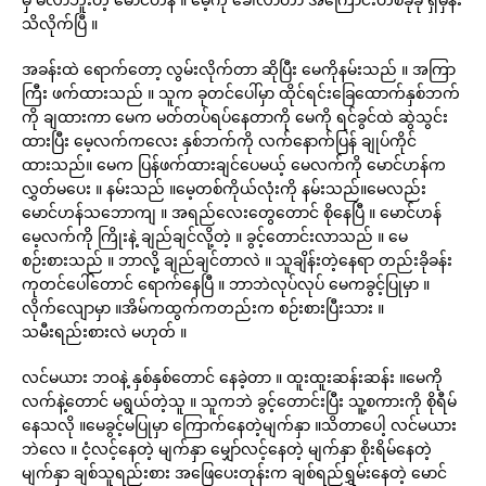
သိလိုက်ပြီ ။
အခန်းထဲ ရောက်တော့ လွမ်းလိုက်တာ ဆိုပြီး မေကိုနမ်းသည် ။ အကြာ
ကြီး ဖက်ထားသည် ။ သူက ခုတင်ပေါ်မှာ ထိုင်ရင်းခြေထောက်နှစ်ဘက်
ကို ချထားကာ မေက မတ်တပ်ရပ်နေတာကို မေကို ရင်ခွင်ထဲ ဆွဲသွင်း
ထားပြီး မေ့လက်ကလေး နှစ်ဘက်ကို လက်နောက်ပြန် ချုပ်ကိုင်
ထားသည်။ မေက ပြန်ဖက်ထားချင်ပေမယ့် မေလက်ကို မောင်ဟန်က
လွှတ်မပေး ။ နမ်းသည် ။မေ့တစ်ကိုယ်လုံးကို နမ်းသည်။မေလည်း
မောင်ဟန်သဘောကျ ။ အရည်လေးတွေတောင် စိုနေပြီ ။ မောင်ဟန်
မေ့လက်ကို ကြိုးနဲ့ ချည်ချင်လို့တဲ့ ။ ခွင့်တောင်းလာသည် ။ မေ
စဉ်းစားသည် ။ ဘာလို့ ချည်ချင်တာလဲ ။ သူချိန်းတဲ့နေရာ တည်းခိုခန်း
ကုတင်ပေါ်တောင် ရောက်နေပြီ ။ ဘာဘဲလုပ်လုပ် မေကခွင့်ပြုမှာ ။
လိုက်လျောမှာ ။အိမ်ကထွက်ကတည်းက စဉ်းစားပြီးသား ။
သမီးရည်းစားလဲ မဟုတ် ။
လင်မယား ဘဝနဲ့ နှစ်နှစ်တောင် နေခဲ့တာ ။ ထူးထူးဆန်းဆန်း ။မေကို
လက်နဲ့တောင် မရွယ်တဲ့သူ ။ သူကဘဲ ခွင့်တောင်းပြီး သူ့စကားကို စိုရီမ်
နေသလို ။မေခွင့်မပြုမှာ ကြောက်နေတဲ့မျက်နှာ ။သိတာပေါ့ လင်မယား
ဘဲလေ ။ ငံ့လင့်နေတဲ့ မျက်နှာ မျှော်လင့်နေတဲ့ မျက်နှာ စိုးရိမ်နေတဲ့
မျက်နှာ ချစ်သူရည်းစား အဖြေပေးတုန်းက ချစ်ရည်ရွှမ်းနေတဲ့ မောင်