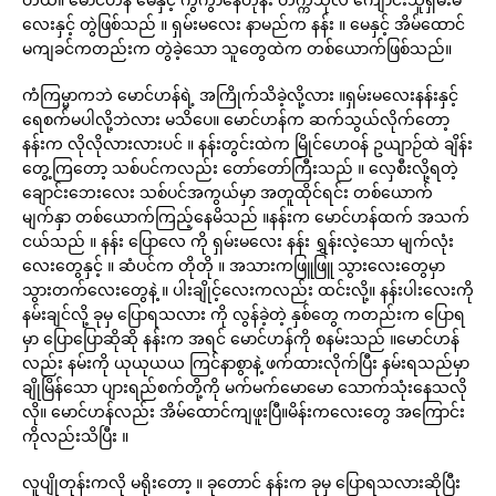
လေးနှင့် တွဲဖြစ်သည် ။ ရှမ်းမလေး နာမည်က နန်း ။ မေနှင့် အိမ်ထောင်
မကျခင်ကတည်းက တွဲခဲ့သော သူတွေထဲက တစ်ယောက်ဖြစ်သည်။
ကံကြမ္မာကဘဲ မောင်ဟန်ရဲ့ အကြိုက်သိခဲ့လို့လား ။ရှမ်းမလေးနန်းနှင့်
ရေစက်မပါလို့ဘဲလား မသိပေ။ မောင်ဟန်က ဆက်သွယ်လိုက်တော့
နန်းက လိုလိုလားလားပင် ။ နန်းတွင်းထဲက မြိုင်ဟေဝန် ဥယျာဉ်ထဲ ချိန်း
တွေ့ကြတော့ သစ်ပင်ကလည်း တော်တော်ကြီးသည် ။ လှေစီးလို့ရတဲ့
ချောင်းဘေးလေး သစ်ပင်အကွယ်မှာ အတူထိုင်ရင်း တစ်ယောက်
မျက်နှာ တစ်ယောက်ကြည့်နေမိသည် ။နန်းက မောင်ဟန်ထက် အသက်
ငယ်သည် ။ နန်း ပြောလေ ကို ရှမ်းမလေး နန်း ရွှန်းလဲ့သော မျက်လုံး
လေးတွေနှင့် ။ ဆံပင်က တိုတို ။ အသားကဖြူဖြူ သွားလေးတွေမှာ
သွားတက်လေးတွေနဲ့ ။ ပါးချိုင့်လေးကလည်း ထင်းလို့။ နန်းပါးလေးကို
နမ်းချင်လို့ ခုမှ ပြောရသလား ကို လွန်ခဲ့တဲ့ နှစ်တွေ ကတည်းက ပြောရ
မှာ ပြောပြောဆိုဆို နန်းက အရင် မောင်ဟန်ကို စနမ်းသည် ။မောင်ဟန်
လည်း နမ်းကို ယုယုယယ ကြင်နာစွာနဲ့ ဖက်ထားလိုက်ပြီး နမ်းရသည်မှာ
ချိုမြိန်သော ပျားရည်စက်တို့ကို မက်မက်မောမော သောက်သုံးနေသလို
လို။ မောင်ဟန်လည်း အိမ်ထောင်ကျဖူးပြီ။မိန်းကလေးတွေ အကြောင်း
ကိုလည်းသိပြီး ။
လူပျိုတုန်းကလို မရိုးတော့ ။ ခုတောင် နန်းက ခုမှ ပြောရသလားဆိုပြီး