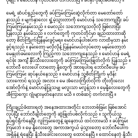
မေရဲ့ ဆံပင်ရှည်တွေကို ခပ်ကြမ်းကြမ်းဆွဲလိုက်တာ မေတော်တော်
နာသည် ။ မျက်နှာလေး ရှုံ့မဲ့သွားတာကို မောင်ဟန် သဘောကျပြီး ခပ်
ကြမ်းကြမ်းနမ်းသည် ။ မေလည်း သဘောကျသလိုလို ဖြစ်လာပြီး
ပြန်လည် နမ်းမိသည် ။ လက်တွေကို ကုတင်တိုင်မှာ ချည်ထားတာဆို
တော့ စိတ်ကြိုက်ပြန်နမ်းခွင့်မရ။ မောင်ဟန်ပါးစပ်က လာထိမှသာ နမ်း
ခွင့်ရသည် ။ နမ်းတော့ မလိုလိုနဲ့ ပြန်နမ်းမယ်လုပ်တော့ မနမ်းတော့ဘဲ
မေနှုတ်ခမ်းလေးကို ကြည့်ကာ သဘောကျနေသည် ။ မောင်ဟန် မေရဲ့
ရင်ဖုံး အကျီ င်္နှိပ်သီးလေးတွေကို ခပ်ကြမ်းကြမ်းဖြုတ်လိုက် ပြန်သည် ။
ဘော်လီ လေးပေါ် လာတော့ နို့တွေကို အားရပါးရ ဘော်လီပေါ်မှ ခပ်
ကြမ်းကြမ်း ဆုပ်နယ်နေသည် ။ မောင်ဟန် သူ့စိတ်ကြိုက် မုဒိန်း
သားကောင် ရသည့် အလား ။ မေ အံလေးကြိတ်လိုက် တိုးတိုးလေး
အော်လိုက်နဲ့ မောင်ဟန်ပြုသမျှ မလူးသာ မလွန့်သာ ။ မေ့နို့လေးတွေကို
အီကြာကွေး ဂျုံများမှတ်နေလား မသိ ။ တစ်ဆင့် တက်လာပြီ ။
ကြိုးချည်ခံထားရတဲ့ အနေအထားအတိုင်း ဘေးတစ်ခြမ်း ဖြစ်အောင်
လုပ်ပြီး ဘော်လီချိတ်တွေကို ဆွဲဖြုတ်ပစ်လိုက်သည် ။ သူကိုယ်သူ
ရုပ်ရှင်ရိုက်နေပြီး လူကြမ်းတွေနဲ့ ချနေတယ် ထင်လားမသိ ။ ခပ်ကြမ်း
ကြမ်းဘဲ ။ မေ့ နို့လေးတွေ အကာအကွယ် မဲ့သွားတော့ ဘော်လီပေါ်က
အရှိန်နဲ့ ရဲနေပြီး နို့သီးခေါင်းလေးတွေ ထောင်နေပြီ ။ ထောင်နေတဲ့ နို့သီး