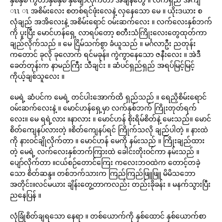
ၤၤ ၤ အစိမ်းလေး စတစ်ရင်ဖုံးလေနဲ့ လှနေသော မေ ။ ယိုးဒယား စ
လုံချည် အအိလေးနဲ့ အစိမ်းရောင် ဝမ်းဆက်လေး ။ လက်လေးနှစ်ဘက်
ကို ပူးပြီး မောင်ဟန်ရှေ့ လာရပ်တော့ စတီးသံကြိုးလေးတွေထုတ်ကာ
ချည်လိုက်သည် ။ မေ ငြိမ်သက်စွာ ခံယူသည် ။ မင်္ဂလာဦး ညတုန်း
ကတောင် ခုလို ခုလောက် ရင်မခုန်။ ကွဲကွာနေသော ဇနီးလေး ။ အဲဒီ
ခေတ်တုန်းက နာမည်ကြီး သီချင်း ။ ဆံပင်ရှည်ရှည် အရပ်မြင့်မြင့်
ကိုယ့်ချစ်သူလေး ။
မေရဲ့ ဆံပင်က မေရဲ့ တင်ပါးအောက်ထိ ရှည်သည် ။ ရေညှိစိမ်းရောင်
ဝမ်းဆက်လေးနဲ့ ။ မောင်ဟန်ရှေ့မှာ လက်နှစ်ဘက် ကြိုးတုတ်ရက်
လေး။ မေ ရရဲ့လား ။နာလား ။ မောင်ဟန် စိုးရိမ်စိတ်နဲ့ မေးသည်။ မောင်
စိတ်ကျေနပ်လားတဲ့ ။စိတ်ကျေနပ်ရင် ကြိုက်သလို ချည်ပါတဲ့ ။ နားထဲ
ကို နားဝင်ချိုလိုက်တာ ။ မောင်ဟန် မေကို နမ်းသည် ။ ကြိုးချည်ထား
တဲ့ မေရဲ့ လက်လေးနှစ်ဘက်ကြားထဲ ခေါင်းတိုးဝင်ကာ နမ်းသည် ။
ပျော်လိုက်တာ ။ငယ်စဉ်တောင်ကြေး ကလေးဘဝထဲက တောင့်တခဲ့
သော စိတ်ဆန္ဒ။ တစ်ဘက်သားက ကြည်ကြည်ဖြူဖြူ မိမိသဘော
အတိုင်း။လင်မယား ချိန်းတွေ့တာကလည်း တည်းခိုခန်း ။ မနက်သွားပြီး
ညနေပြန် ။
လုံခြုံစိတ်ချရသော နေရာ ။ တစ်ယောက်ကို နှစ်ထောင် နှစ်ယောက်စာ