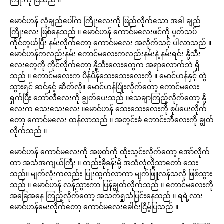
မောင်ဟန် လုံချည်ပေါ်က ကြိုးလေးကို ဖြည်လိုက်သော အခါ ချည်
ကြိုးလေး ဖြစ်နေသည် ။ မောင်ဟန် ကောင်မလေးဖင်ကို ပွတ်သပ်
ကိုင်တွယ်ပြီး နမ်းလိုက်တော့ ကောင်မလေး အလိုက်သင့် ပါလာသည် ။
မောင်ဟန်ကလည်းနမ်း ကောင်မလေးကလည်းနမ်းနဲ့ နမ်းရင်း နို့သီး
လေးတွေကို ကိုင်လိုက်တော့ နို့သီးလေးတွေက အရာလောက်ဘဲ ရှိ
သည် ။ ကောင်မလေးက ပိန်ပိန်သေးသေးလေးကို ။ မောင်ဟန်နှင့် တွဲ
သွားရင် ဆင်နှင့် ဆိတ်လို။ မောင်ဟန်ပြုံးလိုက်တော့ ကောင်မလေး
ရှက်ပြီး ဘော်လီလေးကို ချွတ်ပေးသည် ။သေချာကြည့်လိုက်တော့ နို့
လေးက သေးသေးလေး ။မောင်ဟန် သေးသေးလေးကို စုပ်ပေးလိုက်
တော့ ကောင်မလေး ထန်လာသည် ။ အတွင်းခံ ဘောင်းဘီလေးကို ချွတ်
လိုက်သည် ။
မောင်ဟန် ကောင်မလေးကို အဖုတ်ကို ထိုးသွင်းလိုက်တော့ အော်လိုက်
တာ အသံအကျယ်ကြီး ။ တည်းခိုခန်းမို့ အသံလုံလို့သာတော် သေး
သည်။ မျက်လုံးကလည်း ပြုးထွက်လာကာ မျက်ဖြူလန်သလို ဖြစ်သွား
သည် ။ မောင်ဟန် လန့်သွားကာ ပြန်ချွတ်လိုက်သည် ။ ကောင်မလေးကို
အခြေအနေ ကြည့်လိုက်တော့ အသက်ရှုသံပြင်းနေသည် ။ ရရဲ့လား
မောင်ဟန်မေးလိုက်တော့ ကောင်မလေးခေါင်းငြိမ့်ပြသည် ။