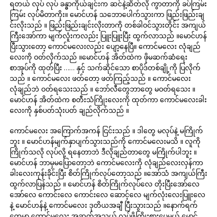
ရတယ် လုပ် လုပ် ခန္ဓာကိုယ်ချင်းက ဆင်နဲ့ဆိတ်လို ကွာတာကို ခပ်ကြမ်း
ကြမ်း လုပ်မိတာကိုး။ မောင်ဟန် သဘောပေါက်သွားကာ ဖြည်းဖြည်းချ
င်းလိုးသည် ။ ဖြည်းဖြည်းချင်းလိုးတာကို တစ်ခါဝင်သွားတိုင်း အကျယ်
ကြီးအော်ကာ မျက်လူံးကလည်း ပြူးပြူးပြီး ထွက်လာသည် ။မောင်ဟန်
ပြီးသွားတော့ ကောင်မလေးလည်း ပျော့နေပြီ။ ကောင်မလေး လုံချည်
လေးကို ဝတ်လိုက်သည် ။မောင်ဟန် အိတ်ထဲက ဖိုမဆက်ဆံရေး
စာအုပ်ကို ထုတ်ပြီး …… နှင့် သက်ဆိုင်သော စာပိုဒ်တစ်ချို့ကို ပြလိုက်
သည် ။ ကောင်မလေး ဖတ်တော့ ဖတ်ကြည့်သည် ။ ကောင်မလေး
လုံချည်ဘဲ ဝတ်ရသေးသည် ။ ဘော်လီတွေဘာတွေ မဝတ်ရသေး ။
မောင်ဟန် အိတ်ထဲက စတီးသံကြိုးလေးကို ထုတ်ကာ ကောင်မလေးခါး
လေးကို နှစ်ပတ်သုံးပတ် ချည်လိုက်သည် ။
ကောင်မလေး အကြောက်အကန် ငြင်းသည် ။ ဒါတွေ မလုပ်နဲ့ မကြိုက်
ဘူး ။ မောင်ဟန်မျက်နှာပျက်သွားသည်ကို ကောင်မလေးမသိ ။ လူကို
ကြိုက်သလို လုပ်လို့ ရနေတာဘဲ ဒီလိုချည်တာတွေ မကြိုက်ပါဘူး ။
မောင်ဟန် ဘာမှမပြောတော့ဘဲ ကောင်မလေးကို လုံချည်လေးလှန်ကာ
ခါးလေးကုန်းခိုင်းပြီး စိတ်ကြိုက်လုပ်တော့သည် ။အော်သံ အကျယ်ကြီး
ထွက်လာပြန်သည် ။ မောင်ဟန် စိတ်ကြိုက်လုပ်လေ တိုးပြီးအော်လေ
အော်လေ ကောင်းလေ ကောင်းလေ ဆောင့်လေ မျက်လုံးလေးပြူးလေ
နဲ့ မောင်ဟန်နဲ့ ကောင်မလေး ဒုတိယအချီ ပြီးသွားသည် ။နောက်ရက်
တွေမှာ ကောင်မလေး အဆက်အသွယ် လုပ်ဖို့ကြိုးစားပေမယ့် မောင်