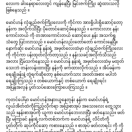
လေးက ခါးနေရာလေးတွင် ကျန်နေပြီး မြင်းဇက်ကြိုး ဆွဲထားသလို
ဖြစ်နေသည် ။
မောင်ဟန် လုံချည်ဇက်ကြိုးလေးကို ကိုင်ကာ အားရှိပါးရှိဆောင့်တော့
နန်းက အလိုက်သိပြီး ပိုတောင်ဆောင့်ခံနေသည် ။ ကောင်းလား နန်း
ကောင်းတယ် ကို တအားကောင်းတယ် ဆောင့်ပေး နန်း အသက်ရှု
သံတွေ ပြင်းလာသည် ။ မောင်ဟန်လည်းတော်တော် ကောင်းနေပြီ။
နောက်ဆုံး မောင်ဟန် နန်းရဲ့ အဖုတ်လေးထဲမှာ လုံချည်ဇက်ကြိုးလေး
ကို ကိုင်ကာ ပန်းထုတ်လိုက်တာ့သည် ။ နန်းသခင့်အလိုက်သိသည်
အလား ငြိမ်သက်နေသည် ။ မောင်ဟန် နန်းရဲ့ အဖုတ်လေးထဲမှ မထုတ်
သေးဘဲ တန်းလန်းထားပြီး နန်းကို ဖက်ထားလိုက်သည် ။ အိပ်ခန်းက
ရေချိုခန်းနဲ့ တွဲရက်ဆိုတော့ နှစ်ယောက်သား အဝတ်အစား မပါဘဲ
ရေချိုးကြသည် ။ တစ်ယောက်နှင့် တစ်ယောက် ရေချိုးရင်း
အပြန်အလှန် ပွတ်သပ်ဆေးကြောပေးကြသည် ။
ကုတင်ပေါ်မှာ မောင်ဟန်အနားယူနေတုန်း နန်းက မောင်ဟန်ရဲ့
လွယ်အိတ်ထဲကိုကြည့်လိုက်ရာ အပြာစာအုပ် အသေးလေး တွေ့သွား
သည် ။နန်းစာအုပ်ကို ယူကာ မောင်ဟန်ဘေးလာပြီး ဖတ်နေသည်။ ဖတ်
ပြီး မကြာခင် နန်းရဲ့လက်တစ်ဘက်က မောင်ဟန်ရဲ့ လိင်တံကို
ပွတ်တိုက် ဆုပ်ကိုင်ဆော့ ကစားနေသည် ။ စာအုပ် ဖတ်လာရင်း ကို ကို
နန်းမရတော့ဘူး အရှိန်တက်လာပြီ နန်းကိူ လိုးတော့ မောင် ဟန် နန်းကိူ