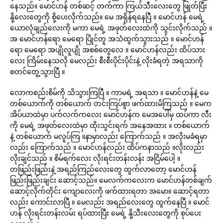
နေသည်။ မောင်ဟန် တစ်ဆင့် တက်ကာ ကြယ်သီးလေးတွေ ဖြုတ်ပြီး
နို့လေးတွေကို စို့ပေးလိုက်သည်။ မေ အရှိန်ရနေပြီ ။ မောင်ဟန် မေရဲ့
ယောလုံချည်လေးကို မကာ မေရဲ့ အဖုတ်လေးထဲကို သွင်းလိုက်သည် ။
အ မောင်ဟန်ရော မေရော ပြိုင်တူ အသံထွက်သွားသည် ။ မောင်ဟန်
ရော မေရော အပျိုလူပျို အစစ်တွေလေ ။ မောင်ဟန်လည်း ထိပ်သား
လေး ကြိမ်းနေသလို မေလည်း စီးစီးပိုင်းပိုင်းနဲ့ လိုးခံရတဲ့ အရသာကို
စတင်တွေ့သွားပြီ ။
လောကစည်းစိမ်ကို သိသွားကြပြီ ။ ကာမရဲ့ အရသာ ။ မောင်ဟန်နဲ့ မေ
တစ်ယောက်ကို တစ်ယောက် တင်းကြပ်စွာ ဖက်ထားမိကြသည် ။ မေက
အိပ်ယာထဲမှာ ပက်လက်ကလေး မောင်ဟန်က မေအပေါ်မှ ထပ်ကာ လီး
ကို မေရဲ့ အဖုတ်လေးထဲမှာ ထိုးသွင်းရက် အနေအထား ။ တစ်ယောက်
နဲ့ တစ်ယောက် မလူပ်ကြ ။နာမှာလည်း ကြောက်သည် ။ အလိုးမခံရမှာ
လည်း ကြောက်သည် ။ မောင်ဟန်လည်း ထိပ်ကနာသည် ။လိုးလည်း
လိုးချင်သည် ။ စိမ်ရက်လေး လိုးရင်းတန်းလန်း အငြိမ်ပေါ့ ။
တဖြည်းဖြည်းနဲ့ အရည်ကြည်လေးတွေ ထွက်လာတော့ မောင်ဟန်
ဖြည်းဖြည်းချင်း ဆောင့်သည်။ မေလက်ကလေးက မောင်ဟန်တစ်ချက်
ဆောင့်လိုက်တိုင်း ကျောလေးကို ဖက်ထားရတာ အမော။ ဆောင့်ရတာ
လည်း ကောင်းလာပြီ ။ မေလည်း အရည်လေးတွေ ထွက်နေပြီ ။ မောင်
ဟန် လိုးရင်းတန်းလမ်း ရပ်ထားပြီး မေရဲ့ နို့သီးလေးတွေကို စုပ်ပေး