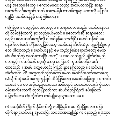
ဟန် အတွေ့မခံတော့ ။ ကောင်မလေးလည်း အလုပ်ထွက်ပြီး ဆရာ
အတတ်သင်ကျောင်းတက် ဆရာမဖြစ် တာဝန်ကျရာ ဒေသသို့ ပြောင်း
ရွှေပြီး မောင်ဟန်နှင့် မဆုံဖြစ်တော့ ။
ကံကြမ္မာက တွေ့ခွင့်မပေးတော့ပေ ။ ဆရာမလေးလည်း မောင်ဟန်ဘာ
လို့ လမ်းခွဲခဲ့တာကို နားလည်မယ်မထင် ။ ခုလောက်ဆို ဆရာမလေး
လည်း လေးဆယ်ကျော်လို့ ငါးနှစ်စွန်းလောက်ပြီ။ မောင်ဟန်နှင့် မေ
နောက်တစ်ပတ် ချိန်းတွေ့ဖြစ်တော့ မောင်ဟန် အိတ်ထဲမှာ ချည်ကြိုးခွေ
တွေ ပါလာသည် ။ မောင်ဟန်နှင့် မေ တည်းခိုခန်းရောက်တော့ မေက
ဆံပင်ရှည်ကို စုစည်းထားပြီး အကျီ ၤ အဝါလက်ရှည် ချိတ်လုံချည်
လေးနှင့် ။ မောင်ဟန် မေ့ကို ဘာမှ မပြောဘဲ ကုတင်ပေါ်မှာ ဖက်
ထားသည် ။ အနမ်းတွေပေးရင်း ကြည်းနူးနေကြသည် ။ မောင်ဟန်
အိတ်ထဲက ကြိုးတွေထုတ်လိုက်တော့ မေက မောင်ဒီအဝတ်အစားတွေ
လဲလိုက်အုံးမယ် ။ကျေကုန်ရင် အိမ်ပြန်တော့ အဆင်မပြေဘူး ။ ကောင်း
သားဘဲ မေ မေ အပိုထည့်လာသော အနီရောင် တောက်တောက် ပိုးသား
ဝမ်းဆက်လေးကို ထုတ်ပြီးဝတ်ကာ ဆံပင်ရှည်ကြီးကို ခပ်မြှောက်
မြှောက်လေး ထုံးလိုက်ရာ တစ်မျိုးလှသွားသော မေ ။
ကဲ မောင့်စိတ်ကြိုက် နှိပ်စက်လို့ ရပါပြီရှင် ။ မေ ပြုံးပြုံးလေး ပြော
လိုက်ရာ မောင်ဟန် အူယားပြီး သဘောအကျကြီး ကျနေသည် ။ ဖဲသား