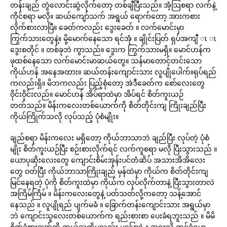
တန်းချည် တွဲလောင်းဆွဲလိုက်တော့ တစ်ချီပြီးသည်။ အံ့သြစရာ လက်နဲ့
ကိုင်စရာ မလို။ ဆယ်ကျော်သက် အရွယ် ရောက်တော့ အားကစား
လိုက်စားလာပြီ။ ခေတ်ကလည်း ဒွေးခေတ် ။ လက်မောင်းမှာ
ကြွက်သားတွေနဲ့။ မို့မောက်နေသော ရင်အုံ ။ ချိုင်းပြတ် ရှပ်အကျီ ၤ ၤ
ဒွေးစတိုင် ။ တစ်ခုဘဲ ကွာသည်။ ဒွေးက ကြွက်သားမရှိ။ မောင်ဟန်က
ဖုထစ်နေသော လက်မောင်းမာဆယ်တွေ။ သန်မာတောင့်တင်းသော
ကိုယ်ဟန် အနေအထား။ ဆယ်တန်းကျောင်းသား လူပျိုပေါက်။ရုပ်ရည်
ကလည်းရှိ။ မိဘကလည်း ပြည့်စုံတော့ အဲဒီခေတ်က စော်လေးတွေ
ဝိုင်းဝိုင်းလည်။ မောင်ဟန် အိပ်ရာထဲမှာ အိပ်ရင် စိတ်ကူးယဉ်
တတ်သည်။ မိန်းကလေးတစ်ယောက်ကို စိတ်တိုင်းကျ ကြိုးချည်ပြီး
ကိုယ်ကြိုက်သလို လုပ်သည့် ပုံစံမျိုး။
ချည်စရာ မိန်းကလေး မရှိတော့ ကိုယ်ဘာသာဘဲ ချည်ပြီး လုပ်တဲ့ ပုံစံ
မျိုး စိတ်ကူးယဉ်ပြီး စဉ်းစားလိုက်ရင် လက်ကူစရာ မလို ပြီးသွားသည် ။
ယောပုဆိုးလေးတွေ ကျောင်းစိမ်းအုန်းပင်တံဆိပ် အသားအိအိလေး
တွေ ဝတ်ပြီး ကိုယ်ဘာသာကြိုးချည် မှန်ထဲမှာ ကိုယ်က စိတ်တိုင်းကျ
မြင်နေရတဲ့ ပုံကို စိတ်ကူးထဲမှာ ကိုယ်က လုပ်လိုက်တာနဲ့ ပြီးသွားတာလဲ
အကြိမ်ကြိမ် ။ မိန်းကလေးတွေနဲ့ ပတ်သတ်လို့ကတော့ သန့်အောင်
နေသည် ။ လူပျိုရည် ပျက်မခံ ။ ခြောက်တန်းကျောင်းသား အရွယ်မှာ
ဘဲ ကျောင်းသူလေးတစ်ယောက်က ရည်းစားစာ ပေးခံရဘူးသည် ။ မိမိ
စိတ်ခံစားချက်ကို ဘယ်သူကိုမှလည်း မပြောရဲ ။ အရူးလို့ ထင်ခံရမှာ