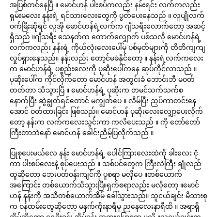
အပြစ်တင်နေပြီ ။ မောင်ဟန် ပါးစပ်ကလည်း နမ်းရင်း လက်ကလည်း
ရှမ်းမလေး နန်းရဲ့ ရင်သားလေးတွေကို ပွတ်ပေးနေသည် ။ လူပျိုလက်
ဝက်မြီးဆိုရင် လူအို မောင်ဟန်ရဲ့လက်က ဂျီသရီးလောက်တော့ အဆင့်
ရှိသည် ။ဂျီသရီး သေနတ်က တောက်လျှောက် ပစ်သလို မောင်ဟန်ရဲ့
လက်ကလည်း နန်းရဲ့ ကိုယ်လုံးလေးပေါ်မှ ပစ်မှတ်များကို တိတိကျကျ
လှုပ်ရှားနေသည်။ နန်းလည်း တော့င်မခံနိုင်တော့ ။ နန်းရဲ့လက်ကလေး
က မောင်ဟန်ရဲ့ ပစ္စည်းလေးကို ပုဆိုးပေါ်ကနေ ဆုပ်ကိုင်လာသည် ။
ပုဆိုးပေါ်က ကိုင်လိုက်တော့ မောင်ဟန် အတွင်းခံ ဘောင်းဘီ မဝတ်
တတ်တာ သိသွားပြီ ။ မောင်ဟန်ရဲ့ ပုဆိုးက တမင်သက်သက်စ
နောက်ပြီး ဆွဲချွတ်ရင်တောင် မကျွတ်ပေ ။ လိမ်ပြီး ညှပ်ကာတင်းနေ
အောင် ဝတ်ထားခြင်း ဖြစ်သည်။ မောင်ဟန် ပုဆိုးလေးလျှော့ပေးလိုက်
တော့ နန်းက လက်ကလေးသွင်းကာ ကလိပေးသည် ။ ကို တော်တော်
ကြီးတာဘဲနော် မောင်ဟန် ခေါင်းညိမ့်ပြလိုက်သည် ။
ပြုစုပေးမယ်လေ နန်း မောင်ဟန်ရဲ့ ပေါင်ကြားလေးထဲကို ခါးလေး ငုံ
ကာ ပါးစပ်လေးနဲ့ စုပ်ပေးသည် ။ သစ်ပင်တွေက ကြီးလဲကြီး ချုံလည်
ထူဆိုတော့ ဘေးပတ်ဝန်းကျင်ကို ပူစရာ မလိုပေ ။တစ်ယောက်
အကြောင်း တစ်ယောက်သိသွားပြီ။ရှက်စရာလည်း မလိုတော့ ။မောင်
ဟန် နန်းကို အသိတစ်ယောက်အိမ် ခေါ်သွားသည်။ သူငယ်ချင်း မိသားစု
က ဝန်ထမ်းတွေဆိုတော့ မနက်ကိုးနာရီမှ ညနေလေးနာရီထိ ။ အရာရှိ
အိမ်ဆိုတော့ ရေခိုးခန်း အိပ်ခန်း အထူးပြောစရာ မလို ။သူငယ်ချင်းက