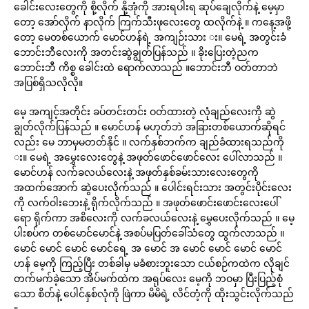
ခေါင်းလေးတွေကို စို့လိုက် နို့အုံကို အားရပါးရ ဆုပ်ချေလိုက်နဲ့ မေ့မှာ
တော့ အော်လိုက် နာလိုက် ကြက်သီးဖုလေးတွေ ထလိုက်နဲ့ ။ ကနေ့အဖို့
တော့ မေတစ်ယောက် မောင်ဟန်ရဲ့ အကျဉ်းသား း။ မေရဲ့ အတွင်းခံ
ဘောင်းဘီလေးကို အတင်းဆွဲချွတ်ပြန်သည် ။ ခိုးပြေးတဲ့ညက
ဘောင်းဘီ ကိစ္စ ခေါင်းထဲ ရောက်လာသည် ။ဘောင်းဘီ ဝတ်တာဘဲ
အပြစ်ရှိသလိုလို။
မေ့ အကျင့်အတိုင်း ခပ်တင်းတင်း ဝတ်ထားတဲ့ လုံချည်လေးကို ဆွဲ
ချွတ်လိုက်ပြန်သည် ။ မောင်ဟန် မဟုတ်ဘဲ အခြားတစ်ယောက်ဆိုရင်
လည်း မေ ဘာမှမတတ်နိုင် ။ လက်နှစ်ဘက်က ချည်ခံထားရသည်ကို
း။ မေရဲ့ အမွှေးလေးတွေနဲ့ အဖုတ်ဖောင်ဖောင်လေး ပေါ်လာသည် ။
မောင်ဟန် လက်ခလယ်လေးနဲ့ အဖုတ်နှစ်ခမ်းသားလေးတွေကို
အထက်အောက် ဆွဲပေးလိုက်သည် ။ ပေါင်းရင်းသား အတွင်းပိုင်းလေး
ကို လက်ဝါးဘေးနဲ့ ရိုက်လိုက်သည် ။ အဖုတ်ဖောင်းဖောင်းလေးပေါ်
ရော ရိုက်ကာ အစိလေးကို လက်ခလယ်လေးနဲ့ မွှေပေးလိုက်သည် ။ မေ့
ပါးစပ်က တစ်မောင်မောင်နဲ့ အစပ်မပြတ်ခေါ်သံတွေ ထွက်လာသည် ။
မောင် မောင် မောင် မောင်ရေ့ အ မောင် အ မောင် မောင် မောင် မောင်
ဟန် မေ့ကို ကြည့်ပြီး တစ်ခါမှ မခံစားဘူးသော ငယ်စဉ်ကထဲက လိုချင်
တက်မက်ခဲ့သော အိပ်မက်ထဲက အရုပ်လေး မေ့ကို ဘဝမှာ ပြီးပြည့်စုံ
သော စိတ်နဲ့ ပေါင်နှစ်လုံကို ဖြဲကာ မိမိရဲ့ လိင်တံ့ကို ထိုးသွင်းလိုက်သည်
။