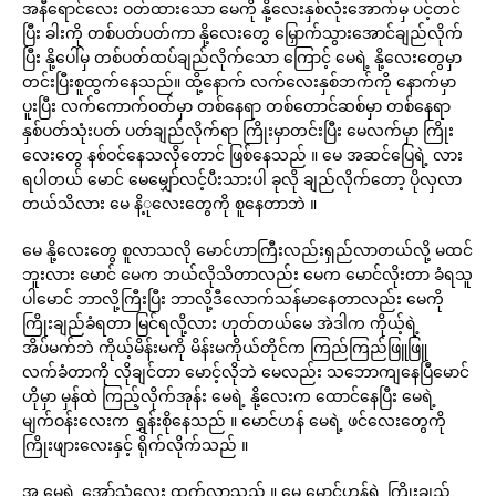
အနီရောင်လေး ဝတ်ထားသော မေကို နို့လေးနှစ်လုံးအောက်မှ ပင့်တင်
ပြီး ခါးကို တစ်ပတ်ပတ်ကာ နို့လေးတွေ မြှောက်သွားအောင်ချည်လိုက်
ပြီး နို့ပေါ်မှ တစ်ပတ်ထပ်ချည်လိုက်သော ကြောင့် မေရဲ့ နို့လေးတွေမှာ
တင်းပြီးစူထွက်နေသည်။ ထို့နောက် လက်လေးနှစ်ဘက်ကို နောက်မှာ
ပူးပြီး လက်ကောက်ဝတ်မှာ တစ်နေရာ တစ်တောင်ဆစ်မှာ တစ်နေရာ
နှစ်ပတ်သုံးပတ် ပတ်ချည်လိုက်ရာ ကြိုးမှာတင်းပြီး မေလက်မှာ ကြိုး
လေးတွေ နစ်ဝင်နေသလိုတောင် ဖြစ်နေသည် ။ မေ အဆင်ပြေရဲ့ လား
ရပါတယ် မောင် မေမျှော်လင့်ပီးသားပါ ခုလို ချည်လိုက်တော့ ပိုလှလာ
တယ်သိလား မေ နိ့ုလေးတွေကို စူနေတာဘဲ ။
မေ နို့လေးတွေ စူလာသလို မောင်ဟာကြီးလည်းရှည်လာတယ်လို့ မထင်
ဘူးလား မောင် မေက ဘယ်လိုသိတာလည်း မေက မောင်လိုးတာ ခံရသူ
ပါမောင် ဘာလို့ကြီးပြီး ဘာလို့ဒီလောက်သန်မာနေတာလည်း မေကို
ကြိုးချည်ခံရတာ မြင်ရလို့လား ဟုတ်တယ်မေ အဲဒါက ကိုယ့်ရဲ့
အိပ်မက်ဘဲ ကိုယ့်မိန်းမကို မိန်းမကိုယ်တိုင်က ကြည်ကြည်ဖြူဖြူ
လက်ခံတာကို လိုချင်တာ မောင့်လိုဘဲ မေလည်း သဘောကျနေပြီမောင်
ဟိုမှာ မှန်ထဲ ကြည့်လိုက်အုန်း မေရဲ့ နို့လေးက ထောင်နေပြီး မေရဲ့
မျက်ဝန်းလေးက ရွှန်းစိုနေသည် ။ မောင်ဟန် မေရဲ့ ဖင်လေးတွေကို
ကြိုးဖျားလေးနှင့် ရိုက်လိုက်သည် ။
အ မေရဲ့ အော်သံလေး ထွက်လာသည် ။ မေ မောင်ဟန်ရဲ့ ကြိုးချည်