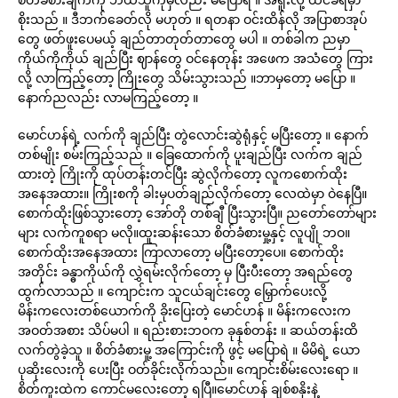
စိုးသည် ။ ဒီဘက်ခေတ်လို မဟုတ် ။ ရတနာ ဝင်းထိန်လို အပြာစာအုပ်
တွေ ဖတ်ဖူးပေမယ့် ချည်တာတုတ်တာတွေ မပါ ။ တစ်ခါက ညမှာ
ကိုယ်ကိုကိုယ် ချည်ပြီး ဈာန်တွေ ဝင်နေတုန်း အဖေက အသံတွေ ကြား
လို့ လာကြည့်တော့ ကြိုးတွေ သိမ်းသွားသည် ။ဘာမှတော့ မပြော ။
နောက်ညလည်း လာမကြည့်တော့ ။
မောင်ဟန်ရဲ့ လက်ကို ချည်ပြီး တွဲလောင်းဆွဲရုံနှင့် မပြီးတော့ ။ နောက်
တစ်မျိုး စမ်းကြည့်သည် ။ ခြေထောက်ကို ပူးချည်ပြီး လက်က ချည်
ထားတဲ့ ကြိုးကို ထုပ်တန်းတင်ပြီး ဆွဲလိုက်တော့ လူကစောက်ထိုး
အနေအထား။ ကြိုးစကို ခါးမှပတ်ချည်လိုက်တော့ လေထဲမှာ ဝဲနေပြီ။
စောက်ထိုးဖြစ်သွားတော့ အော်တို တစ်ချီ ပြီးသွားပြီ။ ညတော်တော်များ
များ လက်ကူစရာ မလို။ထူးဆန်းသော စိတ်ခံစားမှု့နှင့် လူပျို ဘဝ။
စောက်ထိုးအနေအထား ကြာလာတော့ မပြီးတော့ပေ။ စောက်ထိုး
အတိုင်း ခန္ဓာကိုယ်ကို လွှဲရမ်းလိုက်တော့ မှ ပြီးပီးတော့ အရည်တွေ
ထွက်လာသည် ။ ကျောင်းက သူငယ်ချင်းတွေ မြှောက်ပေးလို့
မိန်းကလေးတစ်ယောက်ကို ခိုးပြေးတဲ့ မောင်ဟန် ။ မိန်းကလေးက
အဝတ်အစား သိပ်မပါ ။ ရည်းစားဘဝက ခုနှစ်တန်း ။ ဆယ်တန်းထိ
လက်တွဲခဲ့သူ ။ စိတ်ခံစားမူ့ အကြောင်းကို ဖွင့် မပြောရဲ ။ မိမိရဲ့ ယော
ပုဆိုးလေးကို ပေးပြီး ဝတ်ခိုင်းလိုက်သည်။ ကျောင်းစိမ်းလေးရော ။
စိတ်ကူးထဲက ကောင်မလေးတော့ ရပြီ။မောင်ဟန် ချစ်စနိုးနဲ့