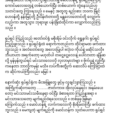
ကောင်မလေးတွေနဲ့ တစ်ယောက်ပြီး တစ်ယောက် တွဲနေသည်ဟု
သတင်းတွေ ကြားရသည် ။ မေနှင့် အတူတူ ရည်းစား ဘဝက မြိုင်
ဟေဝန်တို့ နန်းမြင့်တို့ ဦးပိန်တံတားတို့ မန္တလေးတောင်တို့ လျှောက်
လည်ကာ အတူသွား ဘုရားဖူး ပန်းခြံထဲထိုင်ကာ လျှောက်လည်ကြ
သည် ။
ရုပ်ရှင် ကြည့်သည် ။တော်ဝင်ရုံ မစိုးရိမ် ဝင်းလိုက် ရွှေနဂါး ရုပ်ရှင်
ကြည့်ဖူးသည် ။ ရုပ်ရှင်ရုံထဲ ရောက်ကတည်းက ထိုင်ရာမထ ဖက်ထား
ဘူးသည် ။ အလံတော်တွေ အလေးပြုပါ ။လုံးဝ ကိုယ်နဲ့ မဆိုင်သလို။
ဘီယာဟာ အရက်တော့ မဟုတ်ပါ တငွေ့ငွေ့လေးနဲ့ ပေါ်လာတာ ချိန်ဆ
လို့ မှန်မှန်တွယ်ရင် မင်းသားလေးလို လှလာမှာဘဲဗျာ ။ ဗိုက်ပူနဲ့ လူကြီး
ကနေတာ ဘာလို့ကမှန်း မသိ။ လပ်ကီးစတွိုက် ဆေးလိပ် ကြော်ငြာထဲ
က ဆိုင်ကယ်ကြီးလည်း မမြင် ။
နောက်ဆုံး ရုပ်ရှင်ရုံက မီးအဖြူတွေ ဖွင့်မှ လူချင်းခွာကြသည် ။
အကြိုက်ဆုံးကတော့ …………ဇာတ်ကား။ အိုးလုပ်နေရင်း အနမ်းပေး
တော့ မင်းသားမင်းသမီးနေရာ ဝင်ပြီး ခံစားရတာ ကြည်နူးစရာ ။
မင်းသားသေတော့ မျက်ရည်ဝဲရသေးသည် ။ တစ်ခုခု ဖြစ်မှာ
ကြောက်သည် ။ မောင်ဟန်ရဲ့ လက်ကလေးကို စိုးရိမ်တကြီး ဖက်ထား
ဘူးသည် ။ မေကျတဲ့ မျက်ရည်ကို မောင်ဟန်က သုတ်ပေးကာ ရုပ်ရှင်