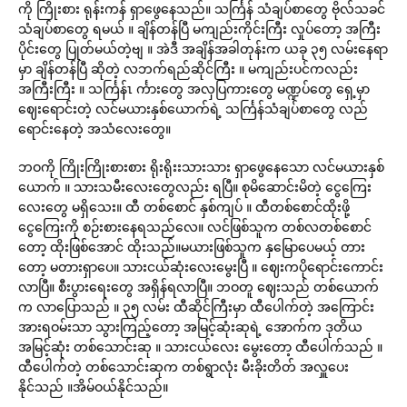
ကို ကြိုးစား ရုန်းကန် ရှာဖွေနေသည်။ သင်္ကြန် သံချပ်စာတွေ ဗိုလ်သခင်
သံချပ်စာတွေ ရမယ် ။ ချိန်တန်ပြီ မကျည်းကိုင်းကြီး လှုပ်တော့ အကြီး
ပိုင်းတွေ ပြုတ်မယ်တဲ့ဗျ ။ အဲဒီ အချိန်အခါတုန်းက ယခု ၃၅ လမ်းနေရာ
မှာ ချိန်တန်ပြီ ဆိုတဲ့ လဘက်ရည်ဆိုင်ကြီး ။ မကျည်းပင်ကလည်း
အကြီးကြီး ။ သင်္ကြန်ၤ င်္ကားတွေ အလှပြကားတွေ မဏ္ဍပ်တွေ ရှေ့မှာ
ဈေးရောင်းတဲ့ လင်မယားနှစ်ယောက်ရဲ့ သင်္ကြန်သံချပ်စာတွေ လည်
ရောင်းနေတဲ့ အသံလေးတွေ။
ဘဝကို ကြိုးကြိုးစားစား ရိုးရိုးးသားသား ရှာဖွေနေသော လင်မယားနှစ်
ယောက် ။ သားသမီးလေးတွေလည်း ရပြီ။ စုမိဆောင်းမိတဲ့ ငွေကြေး
လေးတွေ မရှိသေး။ ထီ တစ်စောင် နှစ်ကျပ် ။ ထီတစ်စောင်ထိုးဖို့
ငွေကြေးကို စဉ်းစားနေရသည်လေ။ လင်ဖြစ်သူက တစ်လတစ်စောင်
တော့ ထိုးဖြစ်အောင် ထိုးသည်။မယားဖြစ်သူက နှမြောပေမယ့် တား
တော့ မတားရှာပေ။ သားငယ်ဆုံးလေးမွေးပြီ ။ ဈေးကပိုရောင်းကောင်း
လာပြီ။ စီးပွားရေးတွေ အရှိန်ရလာပြီ။ ဘဝတူ ဈေးသည် တစ်ယောက်
က လာပြောသည် ။ ၃၅ လမ်း ထီဆိုင်ကြီးမှာ ထီပေါက်တဲ့ အကြောင်း
အားရဝမ်းသာ သွားကြည့်တော့ အမြင့်ဆုံးဆုရဲ့ အောက်က ဒုတိယ
အမြင့်ဆုံး တစ်သောင်းဆု ။ သားငယ်လေး မွေးတော့ ထီပေါက်သည် ။
ထီပေါက်တဲ့ တစ်သောင်းဆုက တစ်ရွာလုံး မီးခိုးတိတ် အလှူပေး
နိုင်သည် ။အိမ်ဝယ်နိုင်သည်။