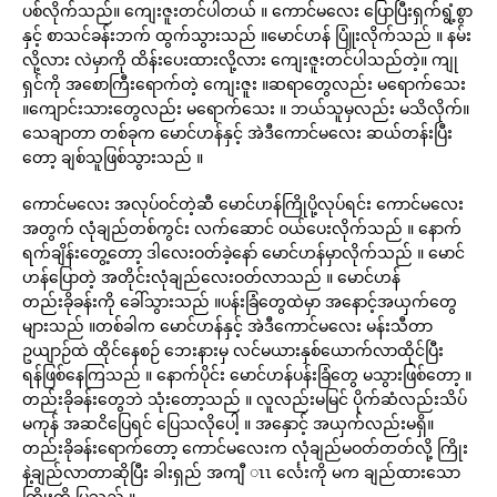
ပစ်လိုက်သည်။ ကျေးဇူးတင်ပါတယ် ။ ကောင်မလေး ပြောပြီးရှက်ရွံ့စွာ
နှင့် စာသင်ခန်းဘက် ထွက်သွားသည် ။မောင်ဟန် ပြူံးလိုက်သည် ။ နမ်း
လို့လား လဲမှာကို ထိန်းပေးထားလို့လား ကျေးဇူးတင်ပါသည်တဲ့။ ကျု
ရှင်ကို အစောကြီးရောက်တဲ့ ကျေးဇူး ။ဆရာတွေလည်း မရောက်သေး
။ကျောင်းသားတွေလည်း မရောက်သေး ။ ဘယ်သူမှလည်း မသိလိုက်။
သေချာတာ တစ်ခုက မောင်ဟန်နှင့် အဲဒီကောင်မလေး ဆယ်တန်းပြီး
တော့ ချစ်သူဖြစ်သွားသည် ။
ကောင်မလေး အလုပ်ဝင်တဲ့ဆီ မောင်ဟန်ကြိုပို့လုပ်ရင်း ကောင်မလေး
အတွက် လုံချည်တစ်ကွင်း လက်ဆောင် ဝယ်ပေးလိုက်သည် ။ နောက်
ရက်ချိန်းတွေ့တော့ ဒါလေးဝတ်ခဲ့နော် မောင်ဟန်မှာလိုက်သည် ။ မောင်
ဟန်ပြောတဲ့ အတိုင်းလုံချည်လေးဝတ်လာသည် ။ မောင်ဟန်
တည်းခိုခန်းကို ခေါ်သွားသည် ။ပန်းခြံတွေထဲမှာ အနောင့်အယှက်တွေ
များသည် ။တစ်ခါက မောင်ဟန်နှင့် အဲဒီကောင်မလေး မန်းသီတာ
ဥယျာဉ်ထဲ ထိုင်နေစဉ် ဘေးနားမှ လင်မယားနှစ်ယောက်လာထိုင်ပြီး
ရန်ဖြစ်နေကြသည် ။ နောက်ပိုင်း မောင်ဟန်ပန်းခြံတွေ မသွားဖြစ်တော့ ။
တည်းခိုခန်းတွေဘဲ သုံးတော့သည် ။ လူလည်းမမြင် ပိုက်ဆံလည်းသိပ်
မကုန် အဆငိပြေရင် ပြေသလိုပေါ့ ။ အနှောင့် အယှက်လည်းမရှိ။
တည်းခိုခန်းရောက်တော့ ကောင်မလေးက လုံချည်မဝတ်တတ်လို့ ကြိုး
နဲ့ချည်လာတာဆိုပြီး ခါးရှည် အကျီ ၤၤ င်္လေးကို မက ချည်ထားသော
ကြိုးကို ပြသည် ။