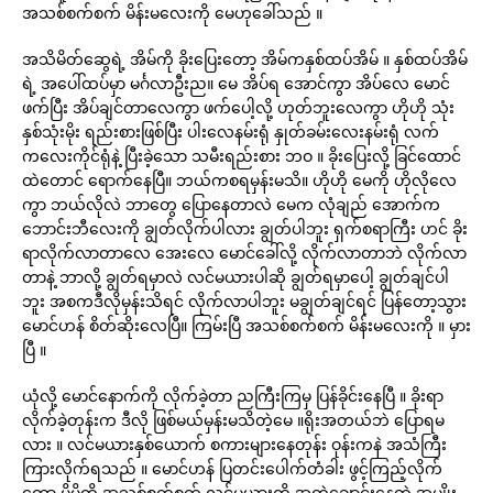
အသစ်စက်စက် မိန်းမလေးကို မေဟုခေါ်သည် ။
အသိမိတ်ဆွေရဲ့ အိမ်ကို ခိုးပြေးတော့ အိမ်ကနှစ်ထပ်အိမ် ။ နှစ်ထပ်အိမ်
ရဲ့ အပေါ်ထပ်မှာ မင်္ဂလာဦးည။ မေ အိပ်ရ အောင်ကွာ အိပ်လေ မောင်
ဖက်ပြီး အိပ်ချင်တာလေကွာ ဖက်ပေါ့လို့ ဟုတ်ဘူးလေကွာ ဟိုဟို သုံး
နှစ်သုံးမိုး ရည်းစားဖြစ်ပြီး ပါးလေနမ်းရုံ နှုတ်ခမ်းလေးနမ်းရုံ လက်
ကလေးကိုင်ရုံနဲ့ ပြီးခဲ့သော သမီးရည်းစား ဘဝ ။ ခိုးပြေးလို့ ခြင်ထောင်
ထဲတောင် ရောက်နေပြီ။ ဘယ်ကစရမှန်းမသိ။ ဟိုဟို မေကို ဟိုလိုလေ
ကွာ ဘယ်လိုလဲ ဘာတွေ ပြောနေတာလဲ မေက လုံချည် အောက်က
ဘောင်းဘီလေးကို ချွတ်လိုက်ပါလား ချွတ်ပါဘူး ရှက်စရာကြီး ဟင် ခိုး
ရာလိုက်လာတာလေ အေးလေ မောင်ခေါ်လို့ လိုက်လာတာဘဲ လိုက်လာ
တာနဲ့ ဘာလို့ ချွတ်ရမှာလဲ လင်မယားပါဆို ချွတ်ရမှာပေါ့ ချွတ်ချင်ပါ
ဘူး အစကဒီလိုမှန်းသိရင် လိုက်လာပါဘူး မချွတ်ချင်ရင် ပြန်တော့သွား
မောင်ဟန် စိတ်ဆိုးလေပြီ။ ကြမ်းပြီ အသစ်စက်စက် မိန်းမလေးကို ။ မှား
ပြီ ။
ယုံလို့ မောင်နောက်ကို လိုက်ခဲ့တာ ညကြီးကြမှ ပြန်ခိုင်းနေပြီ ။ ခိုးရာ
လိုက်ခဲ့တုန်းက ဒီလို ဖြစ်မယ်မှန်းမသိတဲ့မေ ။ရိုးအတယ်ဘဲ ပြောရမ
လား ။ လင်မယားနှစ်ယောက် စကားများနေတုန်း ဝုန်းကနဲ အသံကြီး
ကြားလိုက်ရသည် ။ မောင်ဟန် ပြတင်းပေါက်တံခါး ဖွင့်ကြည့်လိုက်
တော့ မိမိတို့ အသစ်စက်စက် လင်မယားကို အတွဲချောင်းနေတဲ့ အမျိုး