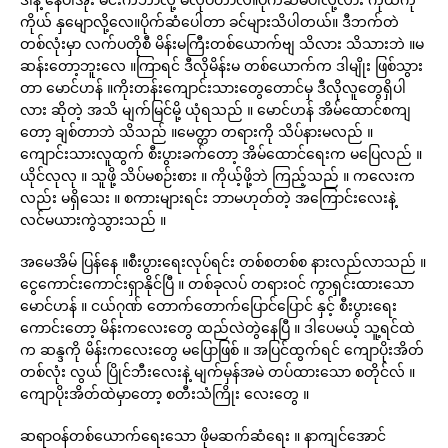
ကိုယ် နှမျောလို့လေ။ပိုက်ဆံပေါတာ ခင်များသိပါတယ်။ ဒီဘက်တဲ
တစ်လုံးမှာ လက်ပတိုစီ မိန်းမကြီးတစ်ယောက်ဗျ သိလား သိသားဘဲ ။မ
ဆန်းတော့ဘူးလေ ။ကြာရင် ဒီလိုမိန်းမ တစ်ယောက်က ဒါမျိုး ဖြစ်သွား
တာ မောင်ဟန် ။ကိုးတန်းကျောင်းသားတွေတောင်မှ ဒီလိုလူတွေရှိပါ
လား ဆိုတဲ့ အသိ မျက်မြင်မို့ ယုံရသည် ။ မောင်ဟန် အိမ်ထောင်စကျ
တော့ ချစ်တာဘဲ သိသည် ။မေတ္တာ တရားကို သိပ်နားမလည် ။
ကျောင်းသားလူထွက် စီးပွားခက်တော့ အိမ်ထောင်ရေးက မပြေလည် ။
ယိုင်လုလု ။ သူဖို့ သိပ်မစဉ်းစား ။ ကိုယ့်ဖို့ဘဲ ကြည့်သည် ။ ကလေးက
လည်း မရှိသေး ။ စကားများရင်း ဘာမဟုတ်တဲ့ အကြောင်းလေးနဲ့
လင်မယားကွဲသွားသည် ။
အမေအိမ် ပြန်နေ ။စီးပွားရေးလုပ်ရင်း တစ်စတစ်စ နားလည်လာသည် ။
ငွေကောင်းကောင်းရှာနိုင်ပြီ ။ တစ်ခုလပ် တရားဝင် ကွာရှင်းထားသော
မောင်ဟန် ။ ငယ်ဂုဏ် တောက်တောက်ပြောင်ပြောင် နှင့် စီးပွားရေး
ကောင်းတော့ မိန်းကလေးတွေ ထည်လဲတွဲနေပြီ ။ ဒါပေမယ့် သူ့ရင်ထဲ
က ဆန္ဒကို မိန်းကလေးတွေ မပြောဖြစ် ။ အပြင်ထွက်ရင် ကျောပိုးအိတ်
တစ်လုံး လွယ် ပြိုင်ဘီးလေးနဲ့ မျက်မှန်အမဲ တပ်ထားသော စတိုင်လ် ။
ကျောပိုးအိတ်ထဲမှာတော့ စတီးသံကြိုး လေးတွေ ။
ဆရာဝန်တစ်ယောက်ရေးသော ဖိုမဆက်ဆံရေး ။ နာကျင်အောင်