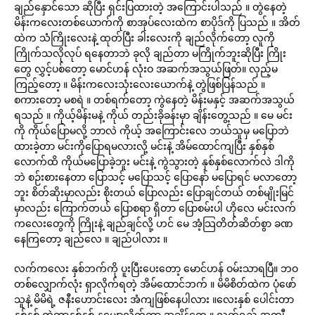
ချည်နှောင်သော ဆိုပြီး ရှင်းပြထားတဲ့ အကြောင်းပါသည် ။ တွဲနေတဲ့
မိန်းကလေးတစ်ယောက်ကို စာအုပ်လေးထဲက စာပိုဒ်ကို ပြသည် ။ အိတ်
ထဲက သံကြိုးလေးနဲ့ ထုတ်ပြီး ခါးလေးကို ချည်လိုက်တော့ လူကို
ကြိုက်သလိုလုပ် ရနေတာဘဲ ခုလို ချည်တာ မကြိုက်ဘူးဆိုပြီး ကြိုး
တွေ လွှင့်ပစ်တော့ မောင်ဟန် လုံးဝ အဆက်အသွယ်ဖြတ်။ လှည့်မ
ကြည့်တော့ ။ မိန်းကလေးသုံးလေးယောက်နဲ့ တွဲဖြစ်ပြန်သည် ။
စကားတော့ မစရဲ ။ တစ်ရက်တော့ ကွဲနေတဲ့ မိန်းမနှင့် အဆက်အသွယ်
ရသည် ။ ကိုယ့်မိန်းမနဲ့ ကိုယ် တည်းခိုခန်းမှာ ချိန်းတွေ့သည် ။ မေ မင်း
ကို ကိုယ်ပြောမလို့ ဘာလဲ ကိုယ့် အကြောင်းလေ ဘယ်သူမှ မပြောဘဲ
ထားခဲ့တာ မင်းကိုပြောရမလားလို့ မင်းနဲ့ အိမ်ထောင်ကျပြီး နှစ်နှစ်
လောက်ထိ ကိုယ်မပြောခဲ့ဘူး မင်းနဲ့ ကွဲသွားတဲ့ နှစ်နှစ်လောက်လဲ ဒါကို
ဘဲ စဉ်းစားနေတာ ပြောသင့် မပြောသင့် ပြောနော် မပြောရင် မလာတော့
ဘူး စိတ်ဆိုးမှာလည်း စိုးတယ် ပြောလည်း ပြောချင်တယ် တစ်မျိုးမြင်
မှာလည်း ကြောက်တယ် ပြောစရာ ရှိတာ ပြောစမ်းပါ ဟိုလေ မင်းလက်
ကလေးတွေကို ကြိုးနဲ့ ချည်ချင်လို့ ဟင် မေ အံ့သြတိတ်ဆိတ်စွာ ခဏ
နေကြတော့ ချည်လေ ။ ချည်ပါလား ။
လက်ကလေး နှစ်ဘက်ကို ပူးပြီးပေးတော့ မောင်ဟန် ဝမ်းသာရပြီ။ ဘဝ
တစ်လျှောက်လုံး ရှာလိုက်ရတဲ့ အိမ်ထောင်ဘက် ။ မိမိစိတ်ထဲက ပုံဖော်
သူနဲ့ မိမိရဲ့ ဇနီးဟောင်းလေး အံကျဖြစ်နေပါလား ။လေးနှစ် ပေါင်းတာ
နှစ်နှစ် ကွဲတာနှစ်နှစ် နှမျောလိုက်တာ အချိန်တွေ ။ လက်ရှည် အကျီ