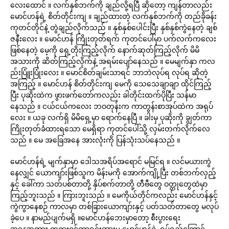
လေးထောင် ။ လက်နှစ်ဘက်ကို ချည်လို့ရပြီ ဆိုတော့ ကျန်တာလည်း
မောင်ဟန်ရဲ့ စိတ်တိုင်းကျ ။ ချည်ထားတဲ့ လက်နှစ်ဘက်ကို တည်ခိုခန်း
ကုတင်တိုင်နဲ့ တွဲချည်လိုက်သည် ။ နှစ်နှစ်ပေါင်းပြီး နှစ်နှစ်ကွဲနေတဲ့ ချစ်
ဇနီးလေး ။ မောင်ဟန် ကြိုးတုတ်ရက် ကုတင်ပေါ်မှာ ပက်လက်ကလေး
ဖြစ်နေတဲ့ မေ့ကို ရှေ့တိုးကြည့်လိုက် နောက်ဆုတ်ကြည့်လိုက် မိမိ
အသားကို ဆိတ်ကြည့်လိုက်နဲ့ အရမ်းပျော်နေသည် ။ မေမျက်နှာ ကလ
ည်းပြူံးပြုံးလေး ။ မောင်စိတ်ချမ်းသာရင် ဘာဘဲလုပ်ရ လုပ်ရ ဆိုတဲ့
အကြည့် ။ မောင်ဟန် စိတ်တိုင်းကျ မေကို သေသေချာချာ ထိုင်ကြည့်
ပြီး ပုဆိုးထဲက ဖွားဖက်တော်ကလည်း ခါတိုင်းထက်ပိုပြီး သန်မာ
နေသည် ။ ငယ်ငယ်ကလေး ဘဝတုန်းက ကာတွန်းစာအုပ်ထဲက အရုပ်
လေး ။ ယခု လက်ရှိ မိမိရှေ့မှာ ရောက်နေပြီ ။ ခါးမှ ပုဆိုးကို ချွတ်ကာ
ကြိုးတုတ်ခံထားရသော မေရှိရာ ကုတင်ပေါ်သို့ လှမ်းတက်လိုက်လေ
သည် ။ မေ အခြေအနေ အားလုံးကို ပြန်သုံးသပ်နေသည် ။
မောင်ဟန်ရဲ့ မျက်နှာမှာ ဒေါသအရိပ်အရောင် မမြင်ရ ။ လင်မယားကွဲ
နေလျှင် ယောကျာ်းဖြစ်သူက မိန်းမကို အောက်ကျို့ပြီး တစ်ဘက်လှည့်
နှင့် ခေါ်ကာ သတ်ပစ်တာတို့ နှိပ်စက်တာတို့ တီဗီတွေ ဝတ္တုတွေထဲမှာ
ကြည့်ဘူးသည် ။ ကြားဘူးသည် ။ မေကိုယ်တိုင်ကလည်း မောင်ဟန်နှင့်
ကွဲကွာနေစဉ် ကာလမှာ တစ်ခြားယောကျာ်းနှင့် ပတ်သတ်တာတွေ မလုပ်
ခဲ့ပေ ။ နာမည်ပျက်မရှိ ။မောင်ဟန်ဘေးမှာတော့ စီးပွားရေး
အနေအထား တရားဝင်ကွာရှင်းထားမှု့ မောင်ဟန်ရဲ့ ရုပ်ရည်ကြောင့်