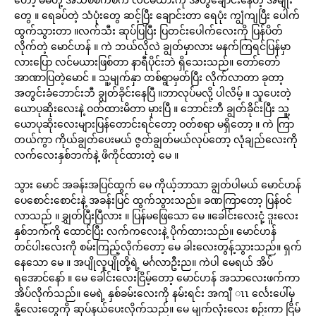
တွေ ။ ရေခပ်တဲ့ သံပုံးတွေ ဆင့်ပြီး ချောင်းတာ ရေပုံး ကျွံကျပြီး ပေါက်
ထွက်သွားတာ ။လက်သီး ဆုပ်ပြပြီး ပြတင်းပေါက်လေးကို ပြန်ပိတ်
လိုက်တဲ့ မောင်ဟန် ။ ကဲ ဘယ်လိုလဲ ချွတ်မှာလား မနက်ကြရင်ပြန်မှာ
လားပြော လင်မယားဖြစ်တာ နာရီပိုင်းဘဲ ရှိသေးသည်။ တော်တော်
အာဏာပြတဲ့မောင် ။ သူ့မျက်နှာ တစ်ရွာမှတ်ပြီး လိုက်လာတာ ခုတာ့
အတွင်းခံဘောင်းဘီ ချွတ်ခိုင်းနေပြီ ။ဘာလုပ်မလို့ ပါလိမ့် ။ သူပေးတဲ့
ယောပုဆိုးလေးနဲ့ ဝတ်ထားမိတာ မှားပြီ ။ ဘောင်းဘီ ချွတ်ခိုင်းပြီး သူ့
ယောပုဆိုးလေးများပြန်တောင်းရင်တော့ ဝတ်စရာ မရှိတော့ ။ ကဲ ကြာ
တယ်ကွာ ကိုယ်ချွတ်ပေးမယ် ဇွတ်ချွတ်မယ်လုပ်တော့ လုံချည်လေးကို
လက်လေးနှစ်ဘက်နဲ့ ဖိကိုင်ထားတဲ့ မေ ။
သွား မောင် အခန်းအပြင်ထွက် မေ ကိုယ့်ဘာသာ ချွတ်ပါမယ် မောင်ဟန်
ပေစောင်းစောင်းနဲ့ အခန်းပြင် ထွက်သွားသည်။ ခဏကြာတော့ ပြန်ဝင်
လာသည် ။ ချွှတ်ပြီးပြီလား ။ ပြန်မဖြေသော မေ ။ခေါင်းလေးငုံ့ ဒူးလေး
နှစ်ဘက်ကို ထောင်ပြီး လက်ကလေးနဲ့ ပိုက်ထားသည်။ မောင်ဟန်
တင်ပါးလေးကို စမ်းကြည့်လိုက်တော့ မေ ခါးလေးတွန့်သွားသည်။ ရှက်
နေသော မေ ။ အပျိုလူပျိုတို့ရဲ့ မင်္ဂလာဦးည။ ကဲပါ မေရယ် အိပ်
ရအောင်နော် ။ မေ ခေါင်းလေးငြိမ့်တော့ မောင်ဟန် အသာလေးဖက်ကာ
အိပ်လိုက်သည်။ မေရဲ့ နှစ်ခမ်းလေးကို နမ်းရင်း အကျီ ၤၤ င်္လေးပေါ်မှ
နို့လေးတွေကို ဆုပ်နယ်ပေးလိုက်သည်။ မေ မျက်လုံးလေး စဉ်းကာ ငြိမ်