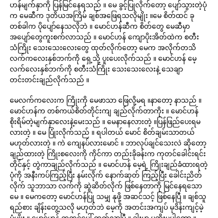
ဟန်မျက်နှာကို ပြန်မြင်နေရသည် ။ မေ ခွင့်ပြုလိုက်တော့ ပျော်သွားတဲ့ပုံ
က မေဆီက ဒုတိယအကြိမ် ချစ်အဖြေရသလိုမျိုး ။မေ စိတ်ထင် ခု
တစ်ခါက ပိုပျော်နေသလိုဘဲ ။ မောင်ဟန်ဆီက စိတ်တွေ မေဆီမှာ
အပျော်တွေကူးစက်လာသည် ။ မောင်ဟန် ကျောပိုးအိတ်ထဲက စတီး
သံကြိုး သေးသေးလေးတွေ ထုတ်လိုက်တော့ မေက အလိုက်တသိ
လက်ကလေးနှစ်ဘက်ကို ရှေ့သို့ ပူးပေးလိုက်သည် ။ မောင်ဟန် မေ့
လက်လေးနှစ်ဘက်ကို စတီးသံကြိုး သေးသေးလေးနဲ့ သေချာ
တင်းတင်းချည်လိုက်သည် ။
မေလက်ကလေးက ကြိုးကို မေဖာသာ ဖြေလို့မရ ။နာတော့ နာသည် ။
မောင်ဟန်က တစ်ကယ်စိတ်တိုင်းကျ ချည်လိုက်တာကိုး ။ မောင်ဟန်
စိုးရိမ်တဲ့မျက်နှာလေးနဲ့မေးသည် ။ မေနာနေလားတဲ့ ။ပြန်ဖြည်ပေးရမ
လားတဲ့ ။ မေ ပြုံးလိုက်သည် ။ ရပါတယ် မောင် စိတ်ချမ်းသာတယ်
မဟုတ်လားတဲ့ ။ ကဲ ကျေနပ်လားမောင် ။ ဘာလုပ်ချင်သေးလဲ ဆိုတော့
ချည်ထားတဲ့ ကြိုးစလေးကို ကိုင်ကာ တည်းခိုခန်းက ကုတင်ခေါင်းရင်း
တိုင်နှင့် တွဲကာချည်လိုက်သည် ။ မောင်ဟန် မေ့ရဲ့ ကြိုးချည်ခံထားရတဲ့
ပုံကို အနီးကပ်ကြည့်ပြီး နမ်းလိုက် နောက်ဆုတ် ကြည့်ပြီး ခေါင်းညိတ်
လိုက် သူဘာသာ လက်ကို ဆွဲဆိတ်လိုက် ဖြစ်နေတာကို မြင်နေရသော
မေ ။ မေကတော့ မောင်ဟန်ပြု သမျှ နုဖို့ အဆင်သင့် ဖြစ်နေပြီ ။ ချစ်သူ
ရည်စား ချိန်းတွေ့သလို မဟုတ်ဘဲ မေ့ကို အတင်းအကျပ် မုဒိန်းကျင့်မဲ့
ပုံမျိုး ။ မောင်ဟန် ကုတင်ပေါ် တက်လာပြီ ။ ခါးမှာ ပုဆိုးမပါတော့ ။