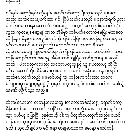
နေသည် ။
စုပ်ရင်း ဆောင့်ရင်း လိုးရင်း မောင်ဟန်တော့ ပြီးသွားသည် ။ မေက
လည်း လက်လေးနဲ့ ဖက်ထားရင်း ငြိမ်သက်နေသည် ။ နောက်ရက် ညား
ခါစ လင်မယားနှစ်ယောက် လမ်းလျှောက်ထွက်တော့ နှစ်ယောက်လုံး
ကွတ ကွတနဲ့ ။ ဆွေမျိုးအသိ အိမ်မှာ တစ်ပတ်လောက်နေပြီး မိဘတွေ
ဆီ ပြန် ။ မိန်းကလေးရှင်ဘက်ကို ပြန်အပ်ပြီး မောင်ဟန်ရဲ့ မိဘတွေက
မင်္ဂလာ ဆောင် ပေးကြသည်။ ကျောင်းသား ဘဝက မိဘက
လိုလေသေးမရှိ ပြုစုစောင့်ရှောက်ကြီးပြင်းလာသော မောင်ဟန် ။ ဆယ်
တန်းကျောင်းသား အနေနဲ့ အိမ်ထောင်ကျပြီး ဘာစီးပွားရေးမှ မလုပ်
တတ် ။ မိဘတွေကလည်း သဘောမတူသူနှင့် ယူ ရမလားဟု ဆိုပြီး
မင်္ဂလာဆောင်ပြီး အိမ်လေးငှားပေးကာ အရင်းအနှီးလေး နည်းနည်း
ထုတ်ပေးလိုက်သည် ။ မောင်ဟန် ကိုးတန်းကျောင်းသား ဘဝက
ကျောင်းမှာ ပျော်ပွဲရွှင်ပွဲ ရှိတဲ့ရက် ။သူငယ်ချင်း တစ်ယောက်က ခေါ်လို့
အဖော် လိုက်သွားသည် ။
သံလမ်းဘေးက တဲတန်းလေးတွေ ။တဲလေးတစ်လုံးရှေ့ ရောက်တော့
မိန်းမတစ်ယောက် ထွက်လာပြီး သွားမှာလားလို့ မေးရာ သူငယ်ချင်းက
သွားမယ်ဟု ပြောပြီး ခုနှစ်ဆယ့် ငါးကျပ်ထုတ်ပေးလိုက်သည်။ မောင်
ဟန် ရောသွားမှာလားဟု မိန်းမကြီးက မေးသည် ။ မောင်ဟန် ဘုမသိ ဘ
မသိ ။ သူငယ်ချင်းက မင်းရော ဖာချမှာလားဟု မေးရာ မောင်ဟန်