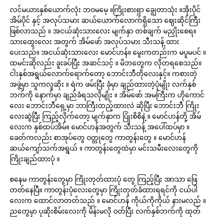
လင်မယားနှစ်ယောက်လုံး ဘဝမမေ့ ။ကြိုးစားရှာ ချွေတာသုံး ။အိုးပိုင်
အိမ်ပိုင် နှင့် အလုပ်သမား ဆယ်ယောက်လောက်ရှိသော ဈေးဆိုင်ကြီး
ဖြစ်လာသည် ။ အငယ်ဆုံးသားလေး မျက်နှာ တစ်ချက် မညှိုးစေရ။
သားထွေးလေး အတွက် အိမ်ဖော် အလုပ်သမား သီးသန့် ထား
ပေးသည်။ အငယ်ဆုံးသားလေး မောင်ဟန်။ မွေးကတည်းက မပူမပင် ။
ထမင်းဆိုလည်း ခူးခပ်ပြီး အဆင်သင့် ။ မိဘတွေက လိုတရစေသည်။
ငါးနှစ်အရွယ်လောက်ရောက်တော့ ဘောင်းဘီတိုလေးနှင့်။ ကစားတဲ့
အဖွဲ့မှာ သူကလူဆိုး ။ ရဲက ဖမ်းပြီး ခုံမှာ ချည်ထားတဲ့ပုံမျိုး လက်နှစ်
ဘက်ကို နောက်မှာ ချည်ခံရသလိုမျိုး ။ အိမ်ဖော် အမကြီးက ဟိုကောင်
လေး ဘောင်းဘီရှေ့မှာ ဘာကြီးထည့်ထားလဲ ဆိုပြီး ဘောင်းဘီ ကြိုး
လေးဆွဲပြီး ကြည့်လိုက်တော့ မျက်နှာက ပြုံးစိစိနဲ့ ။ မောင်ဟန်တို့ အိမ်
လေးက နှစ်ထပ်အိမ်။ မောင်ဟန်အတွက် သီးသန့် အပေါ်ထပ်မှာ ။
ခေတ်ကလည်း စာအုပ်တွေ ဝတ္တုတွေ ကာတွန်းတွေ ။ မောင်ဟန်
ဆယ်ကျော်သက်အရွယ် ။ ကာတွန်းတွေထဲမှာ မင်းသမီးလေးတွေကို
ကြိုးချည်ထားပုံ ။
စနေမ ကာတွန်းတွေမှာ ကြိုးတုတ်ထားပုံ တွေ ကြည့်ပြီး အာသာ ဖြေ
တတ်နေပြီ။ ကာတွန်းပုံလေးတွေမှာ ကြိုးတုတ်ခံထားရရင်ကို ငယ်ပါ
လေးက ထောင်လာတတ်သည် ။ မောင်ဟန် ကိုယ်ကိုကိုယ် နားမလည် ။
ညတွေမှာ ပုဆိုးစိမ်းလေးကို မိန်းမလို ဝတ်ပြီး လက်နှစ်ဘက်ကို ထုတ်