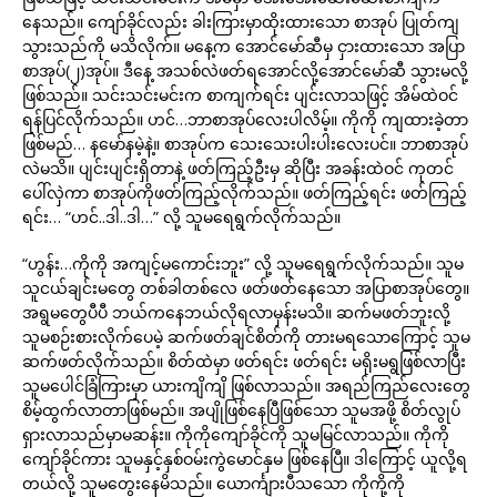
နေသည်။ ကျော်ခိုင်လည်း ခါးကြားမှာထိုးထားသော စာအုပ် ပြုတ်ကျ
သွားသည်ကို မသိလိုက်။ မနေ့က အောင်မော်ဆီမှ ငှားထားသော အပြာ
စာအုပ်(၂)အုပ်။ ဒီနေ့ အသစ်လဲဖတ်ရအောင်လို့အောင်မော်ဆီ သွားမလို့
ဖြစ်သည်။ သင်းသင်းမင်းက စာကျက်ရင်း ပျင်းလာသဖြင့် အိမ်ထဲဝင်
ရန်ပြင်လိုက်သည်။ ဟင်…ဘာစာအုပ်လေးပါလိမ့်။ ကိုကို ကျထားခဲ့တာ
ဖြစ်မည်… နမော်နမဲ့နဲ့။ စာအုပ်က သေးသေးပါးပါးလေးပင်။ ဘာစာအုပ်
လဲမသိ။ ပျင်းပျင်းရှိတာနဲ့ ဖတ်ကြည့်ဦးမှ ဆိုပြီး အခန်းထဲဝင် ကုတင်
ပေါ်လှဲကာ စာအုပ်ကိုဖတ်ကြည့်လိုက်သည်။ ဖတ်ကြည့်ရင်း ဖတ်ကြည့်
ရင်း… “ဟင်..ဒါ..ဒါ…” လို့ သူမရေရွက်လိုက်သည်။
“ဟွန်း…ကိုကို အကျင့်မကောင်းဘူး” လို့ သူမရေရွက်လိုက်သည်။ သူမ
သူငယ်ချင်းမတွေ တစ်ခါတစ်လေ ဖတ်ဖတ်နေသော အပြာစာအုပ်တွေ။
အရွမတွေပီပီ ဘယ်ကနေဘယ်လိုရလာမှန်းမသိ။ ဆက်မဖတ်ဘူးလို့
သူမစဉ်းစားလိုက်ပေမဲ့ ဆက်ဖတ်ချင်စိတ်ကို တားမရသောကြောင့် သူမ
ဆက်ဖတ်လိုက်သည်။ စိတ်ထဲမှာ ဖတ်ရင်း ဖတ်ရင်း မရိုးမရွဖြစ်လာပြီး
သူမပေါင်ခြံကြားမှာ ယားကျိကျိ ဖြစ်လာသည်။ အရည်ကြည်လေးတွေ
စိမ့်ထွက်လာတာဖြစ်မည်။ အပျိုဖြစ်နေပြီဖြစ်သော သူမအဖို့ စိတ်လွုပ်
ရှားလာသည်မှာမဆန်း။ ကိုကိုကျော်ခိုင်ကို သူမမြင်လာသည်။ ကိုကို
ကျော်ခိုင်ကား သူမနှင့်နှစ်ဝမ်းကွဲမောင်နှမ ဖြစ်နေပြီ။ ဒါကြောင့် ယူလို့ရ
တယ်လို့ သူမတွေးနေမိသည်။ ယောင်္ကျားပီသသော ကိုကို့ကို