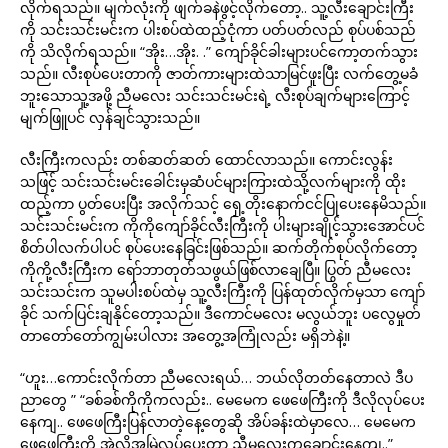
လိုက်ရသည်။ မျက်လုံးကို ဖျက်ခနဲဖွင့်လိုက်တော့.. သူ့လီးချောင်းကြီး
ကို သင်းသင်းမင်းက ပါးစပ်ထဲထည့်ငုံကာ ပတ်ပတ်လည် စုပ်ပစ်သည်
ကို သိလိုက်ရသည်။ “အိုး…အိုး. .” ကျော်ခိုင်ခါးများပင်ကော့တက်သွား
သည်။ လီးစုပ်ပေးတာကို ဇာတ်ကားများထဲသာမြင်ဖူးပြီး လက်တွေ့မခံ
ဘူးသောသူ့အဖို့ ညီမလေး သင်းသင်းမင်းရဲ့ လီးစုပ်ချက်များကြောင့်
မျက်ဖြူပင် လှန်ချင်သွားသည်။
လီးကြီးကလည်း တစ်ဆတ်ဆတ် ထောင်လာသည်။ ကောင်းလွန်း
သဖြင့် သင်းသင်းမင်းခေါင်းမှဆံပင်များကြားထဲသို့လက်များကို ထိုး
ထည့်ကာ ပွတ်ပေးပြီး အလိုက်သင့် ရှေ့တိုးနောက်ငင်ပြုပေးနေမိသည်။
သင်းသင်းမင်းက ကိုကိုကျော်ခိုင်လီးကြီးကို ပါးများချိုင့်သွားအောင်ပင်
စိတ်ပါလက်ပါပင် စုပ်ပေးနေခြင်းဖြစ်သည်။ ဆက်တိုက်စုပ်လိုက်တော့
ကိုကို့လီးကြီးက ရော်ဘာတုတ်သဖွယ်ဖြစ်လာချေပြီ။ ပြွတ် ညီမလေး
သင်းသင်းက သူမပါးစပ်ထဲမှ သူ့လီးကြီးကို ပြန်ထုတ်လိုက်မှသာ ကျော်
ခိုင် သက်ပြင်းချနိုင်တော့သည်။ ဒီကောင်မလေး မလွယ်ဘူး ပလွေမှုတ်
တာတော်တော်ကျွမ်းပါလား အတွေ့အကြုံလည်း မရှိဘဲနဲ့။
“ဟူး…ကောင်းလိုက်တာ ညီမလေးရယ်… ဘယ်လိုတတ်နေတာလဲ ဒီပ
ညာတွေ ” “ခစ်ခစ်ကိုကိုကလည်း.. မေမေက ဖေဖေကြီးကို ဒီလိုလုပ်ပေး
နေကျ.. ဖေဖေကြီးပြန်လာတဲ့နေ့တွေဆို အိပ်ခန်းထဲမှာလေ… မေမေက
ဖေဖေကြီးကို အဲ့လိုအမြဲလုပ်ပေးတာ ညီမလေးကချောင်းနေကျ..”