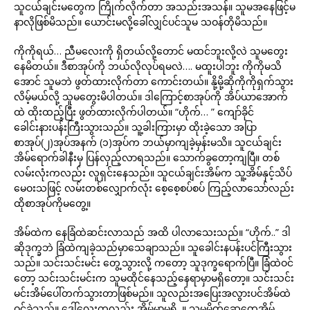
သူငယ်ချင်းမတွေက ကြိုက်လိုက်တာ အသည်းအသန်။ သူမအနေဖြင့်မ
နာလိုဖြစ်မိသည်။ ယောင်းမလို့ခေါ်လျှင်ပင်သူမ သဝန်တိုမိသည်။
ကိုကိုရယ်… ညီမလေးကို ရှိတယ်လို့တောင် မထင်ဘူးလို့လဲ သူမတွေး
နေမိတယ်။ ဒီစာအုပ်ကို ဘယ်လိုလုပ်ရမလဲ…. မထူးပါဘူး ကိုကိုမသိ
အောင် သူမဘဲ ဖွတ်ထားလိုက်တာ ကောင်းတယ်။ နို့မို့ဆိုကိုကိုရှက်သွား
လိမ့်မယ်လို့ သူမတွေးမိပါတယ်။ ဒါကြောင့်စာအုပ်ကို အိပ်ယာအောက်
ထဲ ထိုးထည့်ပြီး ဖွတ်ထားလိုက်ပါတယ်။ “ဟိုက်… ” ကျော်ခိုင်
ခေါင်းနားပန်းကြီးသွားသည်။ သူ့ခါးကြားမှာ ထိုးခဲ့သော အပြာ
စာအုပ်(၂)အုပ်အနက် (၁)အုပ်က ဘယ်မှာကျခဲ့မှန်းမသိ။ သူငယ်ချင်း
အိမ်ရောက်ခါနီးမှ ပြန်လှည့်လာရသည်။ သောက်ခွတော့ကျပြီ။ တစ်
လမ်းလုံးကလည်း လူရှင်းနေသည်။ သူငယ်ချင်းအိမ်က သူ့အိမ်နှင့်သိပ်
မေဝးသဖြင့် လမ်းတစ်လျှောက်လုံး စေ့စေ့စပ်စပ် ကြည့်လာသော်လည်း
ထိုစာအုပ်ကိုမတွေ့။
အိမ်ထဲက နေခြံထဲဆင်းလာသည် အထိ ပါလာသေးသည်။ “ဟိုက်..” ဒါ
ဆိုဒုက္ခဘဲ ခြံထဲကျခဲ့သည်မှာသေချာသည်။ သူခေါင်းနပန်းပင်ကြီးသွား
သည်။ သင်းသင်းမင်း တွေ့သွားလို့ ကတော့ သူဒုက္ခရောက်ပြီ။ ခြံထဲဝင်
တော့ သင်းသင်းမင်းက သူမထိုင်နေသည့်နေရာမှာမရှိတော့။ သင်းသင်း
မင်းအိမ်ပေါ်တက်သွားတာဖြစ်မည်။ သူလည်းအပြေးအလွားပင်အိမ်ထဲ
ဝင်ခဲ့သည်။ ဒေါ်လေးကလည်း အိမ်မှာမရှိ. ။ သူမမိတ်ဆွေတွေအိမ်