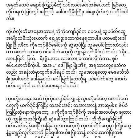
အမှတ်မထင် ချောင်းကြည့်မိတဲ့ သင်းသင်းမင်းတစ်ယောက် မြင်တွေ့
လိုက်ရတဲ့ မြင်ကွင်းကြောင့် ခေါင်းကိုမိုးကြိုးပစ်ချလိုက်တဲ့ အတိုင်းပါ
ဘဲ.။
ကိုယ်လုံးတီးအနေအထားနဲ့ ကိုကိုကျော်ခိုင်က မေမေနဲ့ သူမမိတ်ဆွေ
အမျိုးသမီးသုံးယောက် ရှေ့မှာဒူးထောက်နေရတာပါ.။ ပထမဆုံးဒေါ်
ဖြိုးဖြိုးအိက ကိုကျော်ခိုင်ခေါင်းကို ဆွဲဆုပ်ပြီး သူမပေါင်ကြားထဲသွင်း
ကာ စောက်ပတ်တွေ ဖင်ပေါက်တွေကို လျှာနဲ့ယက်ခိုင်းပါတယ်။ “အိုး…
အား..ပြတ်..ပြတ်… ရှီးရှီး..အား..လားလား ကောင်းလိုက်တာ.. စုပ်
စမ်း..စောက်စိကိုပါ…အအ…” ဒေါ်ဖြိုးဖြိုးအိရဲ့ အရသာတွေ့နေသံက
လည်း အခန်းထဲမှာထွက်ပေါ်နေပါတယ်။ သူမအားရတော့ မေမေသီသီ
စိုးအပါအဝင် ဒေါ်နုနုငယ်၊ ဒေါ်မြတ်မြတ်တို့ရဲ့ ဖင်ပေါက်တွေ စောက်
ပတ်တွေကိုပါ ယက်စုပ်ပေးနေရပါတယ်။
သူမတို့အားရအောင် ကိုကိုကျော်ခိုင်လျှာနဲ့ သူမတို့ဖင်တွေ စောက်ပတ်
တွေကို ယက်ခိုင်းကြပြိး တအင်းအင်း တအားအားနဲ့ အားရပါးရ ဇိမ်ခံ
ကြပြီးတဲ့နောက်မှာတော့…။ ကိုကိုကျော်ခိုင်ကို အခန်းအလယ်မှာ ချထား
တဲ့ ကျွန်းကုတင်ကြီးဆီ ဆွဲခေါ်သွားကြပါတယ်။ ကိုကိုကျော်ခိုင်ကို
ပက်လက်လှန်စေပြီး ခြေတွေလက်တွေကို ကုတင်တိုင်တွေမှာ ကြိုးတွေ
နဲ့ပူးချည်လိုက်တာကို မြင်ရပါတယ်။ ပြီးတာနဲ့ တစ်ယောက်ပြီးတစ်