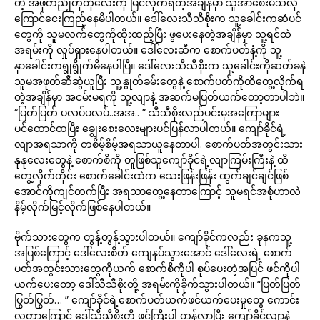
တဲ့ အဖုတ်ညိုတိုတိုလေးကို မြင်လိုက်ရတဲ့အချိန်မှာ သူအာစေးမိသလို
ကြောင်ငေးကြည့်နေမိပါတယ်။ ဒေါ်လေးသီသီစိုးက သူ့ခေါင်းကဆံပင်
တွေကို သူမလက်တွေကိုထိုးထည့်ပြီး ဖွပေးနေတဲ့အချိန်မှာ သူ့ရင်ထဲ
အရမ်းကို လှုပ်ရှားနေပါတယ်။ ဒေါ်လေးဆီက စောက်ပတ်နံ့ကို သူ့
နှာခေါင်းကရွုရွိုက်မိနေပါပြီ။ ဒေါ်လေးသီသီစိုးက သူ့ခေါင်းကိုဆတ်ခနဲ
သူမအဖုတ်ဆီဆွဲယူပြီး သူ့နွုတ်ခမ်းတွေနဲ့ စောက်ပတ်ကိုထိတွေ့လိုက်ရ
တဲ့အချိန်မှာ အငမ်းမရကို သူ့လျာနဲ့ အဆက်မပြတ်ယက်တော့တာပါဘဲ။
“ပြတ်ပြတ် ပလပ်ပလပ်..အအ.. ” သီသီစိုးလည်ပင်းမှအကြောများ
ပင်ထောင်ထပြီး ချွေးစေးလေးများပင်ပြန်လာပါတယ်။ ကျော်ခိုင်ရဲ့
လျာအရသာကို တစိမ့်စိမ့်အရသာယူနေတာပါ. စောက်ပတ်အတွင်းသား
နုနုလေးတွေနဲ့ စောက်စိကို တူဖြစ်သူကျော်ခိုင်ရဲ့လျာကြမ်းကြီးနဲ့ ထိ
တွေ့လိုက်တိုင်း စောက်ခေါင်းထဲက သေးဖြန်းဖြန်း ထွက်ချင်ချင်ဖြစ်
အောင်ကိုကျင်တက်ပြီး အရသာတွေ့နေတာကြောင့် သူမရင်အစုံဟာလဲ
နိမ့်လိုက်မြင့်လိုက်ဖြစ်နေပါတယ်။
ဗိုက်သားတွေက တွန့်တွန့်သွားပါတယ်။ ကျော်ခိုင်ကလည်း ခုနကသူ့
အပြစ်ကြောင့် ဒေါ်လေးစိတ် ကျေနပ်သွားအောင် ဒေါ်လေးရဲ့ စောက်
ပတ်အတွင်းသားတွေကိုယက် စောက်စိကိုပါ စုပ်ပေးတဲ့အပြင် ဖင်ကိုပါ
ယက်ပေးတော့ ဒေါ်သီသီစိုးတို့ အရမ်းကိုခိုက်သွားပါတယ်။ “ပြတ်ပြတ်
ပြွတ်ပြွတ်… ” ကျော်ခိုင်ရဲ့စောက်ပတ်ယက်ဖင်ယက်ပေးမှုတွေ ကောင်း
လှတာကြောင့် ဒေါ်သီသီစိုးတို့ ဖင်ကြီးပါ တုန်လာပြီး ကျော်ခိုင်လျှာနဲ့