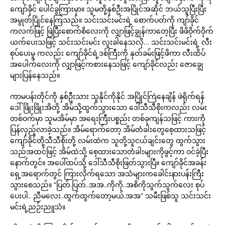
ကျော်ခိုင် ပေါင်ခွကြားမှာ။ သူမတို့နှစ်ဦးအပြိုင်အဆိုင် ဘယ်သူပြီးပြီး
အမွုတ်ပြိုင်နေကြသည်။ သင်းသင်းမင်းရဲ့ စောက်ပတ်ကို ကျာ်ခိုင်
ကလက်ဖြင့် ဖြဲပြီးစောက်စိလေးကို လျှာဖြင့်ချွန်ကာတေ့ပြီး ဖိဖိဝိုက်ဝိုက်
ယက်ပေးသဖြင့် သင်းသင်းမင်း လူးခါနေသလို… သင်းသင်းမင်းရဲ့ လီး
စုပ်ပေးမှု ကလည်း ကျော်ခိုင်ရဲ့ဒစ်ကြီးကို နုတ်ခမ်းဖြင့်ဖိကာ လီးထိပ်
အပေါက်လေးကို လျှာဖြင့်ကစားနေသဖြင့် ကျော်ခိုင်လည်း ဇောချွေ
များပြန်နေသည်။
ကာမပန်းတိုင်ကို နှစ်ဦးသား သူနိုင်ကိုနိုင် အပြိုင်ကြဲနေချိန် ဖဲရိုက်ရန်
ဒေါ်ဖြိုးဖြိုးအိတို့ အိမ်သို့ထွက်သွားသော ဒေါ်သီသီစိုးကလည်း လမ်း
တစ်ဝက်မှာ သူမအိမ်မှာ အရေးကြီးပစ္စည်း တစ်ခုကျန်သဖြင့် ကားကို
ပြန်လှည့်လာခဲ့သည်။ အိမ်ရောက်တော့ အိမ်တံခါးတွေစေ့ထားသဖြင့်
ကျော်ခိုင်တို့သီသီစိုးတို့ လမ်းထဲက သူတို့သူငယ်ချင်းတွေ ထွက်သွား
သည်အထင်ဖြင့် အိမ်ထဲသို့ စေ့ထားသောတံခါးများကိုဖွင့်ကာ ဝင်ခဲ့ပြီး
နောက်တွင်။ အပေါ်ထပ်သို့ ဒေါ်သီသီစိုးဖြတ်သွားပြီ။ ကျော်ခိုင်အခန်း
ရှေ့အရောက်တွင် ကြားလိုက်ရသော အသံများကခေါင်းနားပန်းကြီး
သွားစေသည်။ “ပြတ်.ပြတ်..အအ..ကိုကို..အစိကိုသွက်သွက်လေး စုပ်
ပေးပါ.. ညီမလေး..ထွက်ထွက်တော့မယ်.အအ” သမီးဖြစ်သူ သင်းသင်း
မင်းရဲ့ညဉ်းညူသံ။