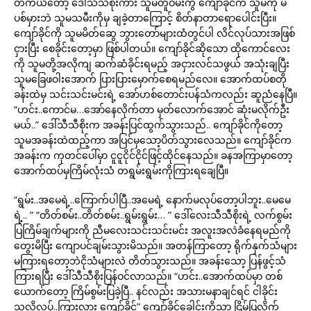
တကယ်တော့ ဒေါ်သီသီစိုးကား သူမတူဝမ်းကွဲ ကျော်ခိုင်က သူမကို မ
ပစ်မှားဘဲ သူမသမီးကိုမှ ချခဲ့တာကြောင့် စိတ်နာတာရောပေါင်းပြီး။
ကျော်ခိုင်ကို သူမမိတ်ဆွေ ဘွားတော်များထံတွင်ပါ လိင်လုပ်သားအဖြစ်
ငှားပြီး စေခိုင်းတော့မှာ ဖြစ်ပါတယ်။ ကျော်ခိုင်ဆိုသော ထိုကောင်လေး
ကို သူမတို့အလိုကျ ဆက်ဆံခိုင်းရမည့် အငှားလင်သဖွယ် အသုံးချပြီး
သူမခြေဖဝါးအောက် ပြားပြားမှောက်စေရမည်လေ။ အောက်ထပ်စတို
ခန်းထဲမှ သင်းသင်းမင်းရဲ့ အော်ဟစ်တောင်းပန်သံကလည်း ဆူညံနေပြီ။
“ဟင်း..ကောင်မ…အော်နေလိုက်တာ မှတ်လောက်အောင် ဆုံးမလိုက်ဦး
မယ်..” ဒေါ်သီသီစိုးက အခန်းပြင်ထွက်သွားသည်.. ကျော်ခိုင်ကိုတော့
သူမအခန်းထဲထည့်ကာ အပြင်မှသော့ပိတ်သွားလေသည်။ ကျော်ခိုင်က
အခန်းက ကုတင်ပေါ်မှာ ငူငူငိုင်ငိုင်ဖြင့်ထိုင်နေသည်။ ခနအကြာမှာတော့
အောက်ထပ်မှကြိမ်လုံးသံ တရွမ်းရွမ်းကိုကြားရချေပြီ။
“ရွမ်း..အမေရဲ့..ကြောက်ပါပြီ..အမေရဲ့ နောက်မလုပ်တော့ပါဘူး..မေမေ
ရဲ့.. ” “တိတ်စမ်း..တိတ်စမ်း..ရွမ်းရွမ်း… ” ဒေါ်လေးသီသီစိုးရဲ့ လက်စွမ်း
ပြကြိမ်ချက်များကို ညီမလေးသင်းသင်းမင်း အလူးအလဲခံနေရမည်ကို
တွေးမိပြီး ကျောပင်ချမ်းသွားမိသည်။ အတန်ကြာတော့ ရိုက်နှက်သံများ
မကြားရတော့ဘဲငိုသံများလဲ တိတ်သွားသည်။ အခန်းသော့ ပြန်ဖွင့်သံ
ကြားရပြီး ဒေါ်သီသီစိုးပြန်ဝင်လာသည်။ “ဟင်း..အောက်ထပ်မှာ တစ်
ယောက်တော့ ကြိမ်စွမ်းပြခဲ့ပြီ.. နင်လည်း အသားမနာချင်ရင် ငါခိုင်း
သလိုလုပ်..ကြားလား ကျော်ခိုင်” ကျော်ခိုင်ခေါင်းကိုသာ ငြိမ့်ပြလိုက်