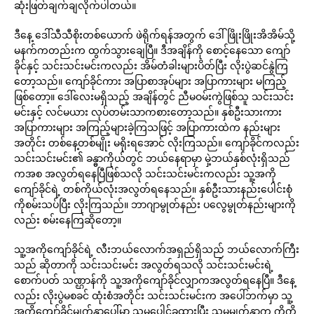
ဆုံးဖြတ်ချက်ချလိုက်ပါတယ်။
ဒီနေ့ ဒေါ်သီသီစိုးတစ်ယောက် ဖဲရိုက်ရန်အတွက် ဒေါ်ဖြိုးဖြိုးအိအိမ်သို့
မနက်ကတည်းက ထွက်သွားချေပြီ။ ဒီအချိန်ကို စောင့်နေသော ကျော်
ခိုင်နှင့် သင်းသင်းမင်းကလည်း အိမ်တံခါးများပိတ်ပြီး လိုးပွဲဆင်နွဲကြ
တော့သည်။ ကျော်ခိုင်ကား အပြာစာအုပ်များ အပြာကားများ မကြည့်
ဖြစ်တော့။ ဒေါ်လေးမရှိသည့် အချိန်တွင် ညီမဝမ်းကွဲဖြစ်သူ သင်းသင်း
မင်းနှင့် လင်မယား လုပ်တမ်းသာကစားတော့သည်။ နှစ်ဦးသားကား
အပြာကားများ အကြည့်များခဲ့ကြသဖြင့် အပြာကားထဲက နည်းများ
အတိုင်း တစ်နေ့တစ်မျိုး မရိုးရအောင် လိုးကြသည်။ ကျော်ခိုင်ကလည်း
သင်းသင်းမင်း၏ ခန္ဓာကိုယ်တွင် ဘယ်နေရာမှာ မှဲ့ဘယ်နှစ်လုံးရှိသည်
ကအစ အလွတ်ရနေပြီဖြစ်သလို သင်းသင်းမင်းကလည်း သူ့အကို
ကျော်ခိုင်ရဲ့ တစ်ကိုယ်လုံးအလွတ်ရနေသည်။ နှစ်ဦးသားနည်းပေါင်းစုံ
ကိုစမ်းသပ်ပြီး လိုးကြသည်။ ဘာဂျာမွုတ်နည်း ပလွေမွုတ်နည်းများကို
လည်း စမ်းနေကြဆိုတော့။
သူ့အကိုကျော်ခိုင်ရဲ့ လီးဘယ်လောက်အရှည်ရှိသည် ဘယ်လောက်ကြီး
သည် ဆိုတာကို သင်းသင်းမင်း အလွတ်ရသလို သင်းသင်းမင်းရဲ့
စောက်ပတ် သဏ္ဌာန်ကို သူ့အကိုကျော်ခိုင်လျှာကအလွတ်ရနေပြီ။ ဒီနေ့
လည်း လိုးပွဲမစခင် ထုံးစံအတိုင်း သင်းသင်းမင်းက အပေါ်ဘက်မှာ သူ့
အကိုကျော်ခိုင်မျက်နှာပေါ်မှာ သူမပေါင်ခွထားပြီး သူမမျက်နှာက ကိုကို