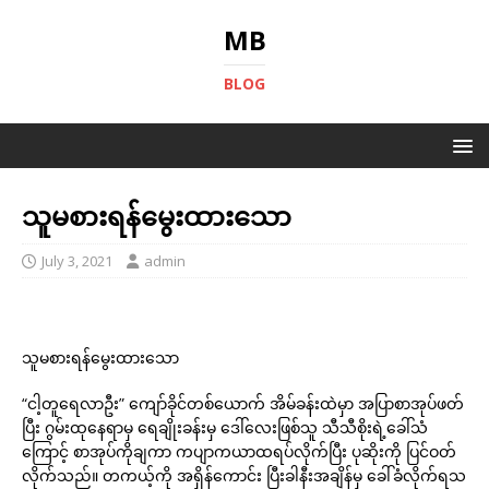
MB
BLOG
သူမစားရန်မွေးထားသော
July 3, 2021
admin
သူမစားရန်မွေးထားသော
“ငါ့တူရေလာဦး” ကျော်ခိုင်တစ်ယောက် အိမ်ခန်းထဲမှာ အပြာစာအုပ်ဖတ်
ပြီး ဂွမ်းထုနေရာမှ ရေချိုးခန်းမှ ဒေါ်လေးဖြစ်သူ သီသီစိုးရဲ့ခေါ်သံ
ကြောင့် စာအုပ်ကိုချကာ ကပျာကယာထရပ်လိုက်ပြီး ပုဆိုးကို ပြင်ဝတ်
လိုက်သည်။ တကယ့်ကို အရှိန်ကောင်း ပြီးခါနီးအချိန်မှ ခေါ်ခံလိုက်ရသ