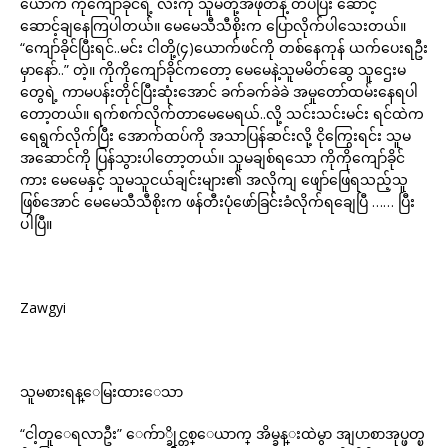
ယောက် ကိုကျော်ခိုင်ရဲ့ လီးကို သူမတို့အဖုတ်နဲ့ တပ်ပြီး ဆောင့်
ဆောင့်ချနေကြပါတယ်။ မေမေသီသီစိုးက ပြောလိုက်ပါသေးတယ်။
“ကျော်ခိုင်ပြီးရင်..မင်း ငါတို့(၄)ယောက်ဖင်ကို တစ်နေကုန် ယက်ပေးရဦး
မှာနော်..” တဲ့။ ကိုကိုကျော်ခိုင်ကတော့ မေမေနဲ့သူမမိတ်ဆွေ သူဌေးမ
တွေရဲ့ ကာမပန်းတိုင်ပြီးဆုံးအောင် ခက်ခက်ခဲခဲ အမှုတော်ထမ်းနေရပါ
တော့တယ်။ ရက်စက်လိုက်တာမေမေရယ်..လို့ သင်းသင်းမင်း ရင်ထဲက
ရေရွက်လိုက်ပြီး အောက်ထပ်ကို အသာပြန်ဆင်းလို့ ငိုကြွေးရင်း သူမ
အဆောင်ကို ပြန်သွားပါတော့တယ်။ သူမချစ်ရသော ကိုကိုကျော်ခိုင်
ကား မေမေနှင့် သူမသူငယ်ချင်းများ၏ အလိုကျ ဖျော်ဖြေရသည့်သူ
ဖြစ်အောင် မေမေသီသီစိုးက ဖန်တီးပုံဖော်ခြင်းခံလိုက်ရချေပြီ …… ပြီး
ပါပြီ။
Zawgyi
သူမစားရန္ေမြးထားေသာ
“ငါ့တူေရလာဦး” ေက်ာ္ခိုင္တစ္ေယာက္ အိမ္ခန္းထဲမွာ အျပာစာအုပ္ဖတ္ၿ