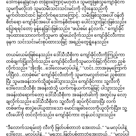
ဒေါကန်နေခြင်းမှာ တခြားကြောင့်မဟုတ်.။ သူမတူဖြစ်သူကျော်ခိုင်က
သူမကိုမလိုးဘဲ သူမသမီးသင်းသင်းမင်းကို လိုးနေသည်ကို
မျက်ဝါးထင်ထင် မြင်လိုက်ရသောကြောင့်.. သမီးဖြစ်သူအပေါ် ဝန်တို
စိတ်ရော ကျော်ခိုင်အပေါ် ဒေါကန်စိတ်ရော ပေါင်းသွားခြင်းဖြစ်သည်။
ပြောရရင်တော့ မွန်နေခြင်းဖြစ်သည်။ “ဖယ်စမ်း နင့်လက်..” ကျော်ခိုင်
အုပ်ထားသောလက်ကိုသူမက ဆွဲဖယ်လိုက်သည်။ ကျော်ခိုင်လီးကား
ခုနက သင်းသင်းမင်းစုပ်ထားသဖြင့် အရည်တွေရွဲနေသည်။
တယမ်းယမ်းဖြစ်နေသည်။ ဒေါ်သီသီစိုးက ကျော်ခိုင်လီးကိုကြည့်ကာ
တစ်ချက်ပြုံးလိုက်သည်။ ကျော်ခိုင်လီးကိုသူမလက်ဖြင့်ကိုင်ကာ ညှစ်
လိုက်သည်။ “အိုးအိုး…ဒေါ်လေးမလုပ်ပါနဲ့..” “ဟင်း..ဘာအခုမှကြောက်
ပါပြီလဲ…လာခဲ့စမ်း” ကျော်ခိုင်လီးတံကို သူမကမလွတ်တမ်း ညှစ်ထား
ပြီး သူမအခန်းဘက်သို့ဆွဲခေါ်သွားသည်။ ကျော်ခိုင်ကား သူ့လီးကို
ဒေါ်လေးသီသီစိုး အခန်းထဲသို့ ယက်ကန်ယက်ကန်ဖြင့် ပါသွားသည်။
အခန်းထဲရောက်တော့ ဒေါ်သီသီစိုးက အခန်းတံခါးကို အတွင်းမှ လော့
ချလိုက်သည်။ ဒေါ်သီသီစိုးက သူ့လီးကို ဆုပ်ကိုင်ထားပြီး လက်
တစ်ဖက်မှ စားပွဲပေါ်ယူထားသော မောင်းချဓါးလေးကိုယူလိုက်ပြီး။ သူ့
လီးပေါ်ကို တင်လိုက်သည်။ ကျော်ခိုင်ကား တုန်ယင်သွားသည်။
“ဒီလောက်သရမ်းတဲ့ လီးကို ဖြတ်ပစ်တာဘဲ အေးတယ်..” “မ.မလုပ်ပါနဲ့
ဒေါ်လေး…မလုပ်ပါနဲ့…” “မရဘူး..ဖြတ်ပစ်တာဘဲအေးတယ်…” “မလုပ်ပါ