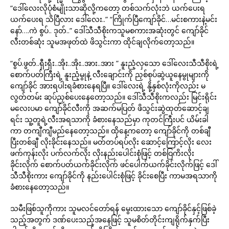
“ဒေါ်လေးလိုပုံစံမျိုးသာဆိုလို့ကတော့ တစ်သက်လုံးဘဲ ယက်ပေးရ
ယက်ပေးရ သိပြီလား ဒေါ်လေး..” “ကြိုက်ပြီကျော်ခိုင်…မင်းစကားနဲ့မင်း
နော်….ကဲ စွပ်.. ဒုတ်..” ဒေါ်သီသီစိုးကသူမစကားအဆုံးတွင် ကျော်ခိုင်
လီးတစ်ဆုံး သူမအဖုတ်ထဲ ဖိသွင်းကာ ထိုင်ချလိုက်တော့သည်။
“စွပ်.ဖွတ်..ရှီးရှီး..အိုး..အိုး..အား..အား ” နူးညံ့လှသော ဒေါ်လေးသီသီစိုးရဲ့
စောက်ပတ်ကြီးရဲ့ နူးညံ့မွုနဲ့ လီးချောင်းကို ညှစ်စုပ်ဆွဲယူနေမွုများကို
ကျော်ခိုင် အားရပါးရခံစားနေရပြီ။ ဒေါ်လေးရဲ့ နို့နှစ်လုံးကိုလည်း မ
လွတ်တမ်း ဆုပ်ညှစ်ပေးနေတော့သည်။ ဒေါ်သီသီစိုးကလည်း မြင်းရိုင်း
မလေးပမာ ကျော်ခိုင်လီးကို အဆက်မပြတ် ဖိသွင်းဆွဲထုတ်ဆောင့်ချ
ရင်း သူ့တူရဲ့လီးအရသာကို ခံစားနေသည်မှာ ကုတင်ကြီးပင် ယိမ်းခါ
ကာ တကျီကျီမည်နေတော့သည်။ ထိုနေ့ကတော့ ကျော်ခိုင်ကို တစ်ချီ
ပြီးတစ်ချီ လိုးခိုင်းနေသည်။ မတ်တပ်ရပ်လိုး ဆောင့်ကြောင့်လိုး လေး
ဖက်ကုန်းလိုး ပက်လက်လိုး လိုးနည်းပေါင်းစုံဖြင့် တစ်ဝြကိးလိုး
ခိုင်းလိုက် စောက်ပတ်ယက်ခိုင်းလိုက် ဖင်ပေါက်ယက်ခိုင်းလိုက်ဖြင့် ဒေါ်
သီသီစိုးကား ကျော်ခိုင်ကို နည်းပေါင်းစုံဖြင့် ခိုင်းစေပြီး ကာမအရသာကို
ခံစားနေတော့သည်။
သမီးဖြစ်သူကိုကား သူမလင်တော်ရန် မွေးထားသော ကျော်ခိုင်နှင့်ဖြစ်ခဲ့
သည့်အတွက် ဒဏ်ပေးသည့်အနေဖြင့် သူမစိတ်တိုင်းကျရိုက်နှက်ပြီး