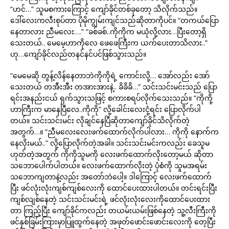
“ဟင်…” သူမစကားကြောင့် ကျော်ခိုင်တစ်ခုတော့ သိလိုက်သည်။
ဒေါ်လေးကလီးစုပ်တာ ပိုမိုကျွမ်းကျင်သည်ဆိုတာကိုပင်။ “တကယ်ပြော
နေတာလား ညီမလေး….” “ခစ်ခစ်..ကိုကိုက မယုံလို့လား…ပြီးတော့ရှိ
သေးတယ်.. မေမေ့ဟာကိုလေ ဖေဖေကြီးက ယက်ပေးတာသိလား..”
ဟု…ကျော်ခိုင်လည်တနင်နင်ပင်ဖြစ်သွားသည်။
“မေမေဆို တွန့်လိန်နေတာဘဲကိုကိုရဲ့ ကောင်းလို့… အော်လည်း အော်
သေးတယ် တအီးအီး တအားအားနဲ့.. ခိခိခိ…” သင်းသင်းမင်းသည် ပြော
ရင်းအနည်းငယ် ရှက်သွားသဖြင့် စကားစရပ်လိုက်သေးသည်။ “ကိုကို့
ဟာကြီးက မာနေပြီလေ..ကိုကို” လို့ခေါင်းလေးငုံ့ရင်း ပြောလိုက်ပါ
တယ်။ သင်းသင်းမင်း လိုချင်နေပြီဆိုတာကျော်ခိုင်သိလိုက်တဲ့
အတွက်…။ “ညီမလေးလေးဖက်ထောက်လိုက်ပါလား… ကိုကို နောက်က
နေလိုးမယ်..” လို့ပြောလိုက်တဲ့အခါ။ သင်းသင်းမင်းကလည်း ခေသူမ
ဟုတ်တဲ့အတွက် ကိုကိုသူမကို လေးဖက်ထောက်လိုးတော့မယ် ဆိုတာ
သဘောပေါက်ပါတယ်။ လေးဖက်ထောက်လိုးတဲ့ ပုံစံကို သူမအရမ်း
သဘောကျတာနဲ့လည်း အတော်ဘဲပေါ့။ ဒါကြောင့် လေးဖက်ထောက်
ပြီး ဖင်လုံးလုံးကျစ်ကျစ်လေးကို ထောင်ပေးထားပါတယ်။ တင်းရင်းပြီး
ကျစ်လျစ်နေတဲ့ သင်းသင်းမင်းရဲ့ ဖင်လုံးလုံးလေးကိုထောင်ပေးထား
တာ ကြည့်ပြီး ကျော်ခိုင်ကလည်း တယမ်းယမ်းဖြစ်နေတဲ့ သူ့လီးကြီးကို
ဖင်နှစ်ခြမ်းကြားမှာပြူထွက်နေတဲ့ အဖုတ်ဖောင်းဖောင်းလေးကို တေ့ပြီး