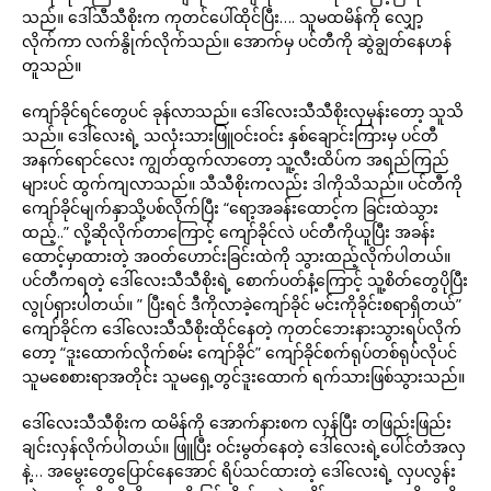
သည်။ ဒေါ်သီသီစိုးက ကုတင်ပေါ်ထိုင်ပြီး…. သူမထမိန်ကို လျှော့
လိုက်ကာ လက်နွိုက်လိုက်သည်။ အောက်မှ ပင်တီကို ဆွဲချွတ်နေဟန်
တူသည်။
ကျော်ခိုင်ရင်တွေပင် ခုန်လာသည်။ ဒေါ်လေးသီသီစိုးလှမှန်းတော့ သူသိ
သည်။ ဒေါ်လေးရဲ့ သလုံးသားဖြူဝင်းဝင်း နှစ်ချောင်းကြားမှ ပင်တီ
အနက်ရောင်လေး ကျွတ်ထွက်လာတော့ သူ့လီးထိပ်က အရည်ကြည်
များပင် ထွက်ကျလာသည်။ သီသီစိုးကလည်း ဒါကိုသိသည်။ ပင်တီကို
ကျော်ခိုင်မျက်နှာသို့ပစ်လိုက်ပြီး “ရော့အခန်းထောင့်က ခြင်းထဲသွား
ထည့်..” လို့ဆိုလိုက်တာကြောင့် ကျော်ခိုင်လဲ ပင်တီကိုယူပြီး အခန်း
ထောင့်မှာထားတဲ့ အဝတ်ဟောင်းခြင်းထဲကို သွားထည့်လိုက်ပါတယ်။
ပင်တီကရတဲ့ ဒေါ်လေးသီသီစိုးရဲ့ စောက်ပတ်နံ့ကြောင့် သူ့စိတ်တွေပိုပြီး
လွုပ်ရှားပါတယ်။ ” ပြီးရင် ဒီကိုလာခဲ့ကျော်ခိုင် မင်းကိုခိုင်းစရာရှိတယ်”
ကျော်ခိုင်က ဒေါ်လေးသီသီစိုးထိုင်နေတဲ့ ကုတင်ဘေးနားသွားရပ်လိုက်
တော့ “ဒူးထောက်လိုက်စမ်း ကျော်ခိုင်” ကျော်ခိုင်စက်ရုပ်တစ်ရုပ်လိုပင်
သူမစေစားရာအတိုင်း သူမရှေ့တွင်ဒူးထောက် ရက်သားဖြစ်သွားသည်။
ဒေါ်လေးသီသီစိုးက ထမိန်ကို အောက်နားစက လှန်ပြီး တဖြည်းဖြည်း
ချင်းလှန်လိုက်ပါတယ်။ ဖြူပြီး ဝင်းမွတ်နေတဲ့ ဒေါ်လေးရဲ့ပေါင်တံအလှ
နဲ့… အမွေးတွေပြောင်နေအောင် ရိပ်သင်ထားတဲ့ ဒေါ်လေးရဲ့ လှပလွန်း