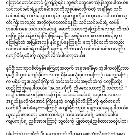
ကြောင်တောင်တောင် ငုံ့ကြည့်ရင်း သူ့စိတ်တွေဖောက်ပြန်သွားပါတယ်။
သင်းသင်းမင်းရဲ့နွုတ်ခမ်းလေးကိုသူစုပ်နမ်းလိုက်တဲ့ အချိန်မှာ သင်း
သင်းမင်းရဲ့ လက်တွေကလည်း သူ့ကျောကိုဖက်တွယ်လာပါတယ်။ သူ့
လီးကြီးကလည်း အလိုလိုမာတောင်နေပြီး သင်းသင်းမင်းရဲ့ ထမိန်
အပေါ်ကနေ သင်းသင်းမင်းရဲ့ စောက်ပတ်အကွဲကြောင်းလေးမှာ ထိကပ်
နေပြီး ရှိန်းတိန်းတိန်းကြီးဖြစ်နေပါပြီ။ နှစ်ဦးသား စကားတစ်လုံးမှ မ
ပြောဖြစ်ဘဲ အပြန်အလှန် နမ်းရွုပ်နေကြရင်း ကျော်ခိုင်လက်ကလည်း
သင်းသင်းမင်းရဲ့ထမိန်ကို ချွတ်ချလိုက်သလို သင်းသင်းမင်းကလည်း
ကျော်ခိုင်ပုဆိုးကို ဆွဲချွတ်လိုက်ပါတော့တယ်။
နှစ်ဦးသားရာဂစိတ်မွန်နေကြတဲ့အတွက် အခုအချိန်မှာ အဲ့ဒါကလွဲပြီးဘာ
မှမရှိပါဘူး။ ကျော်ခိုင်ကလည်း မိန်းမမလိုးဖူးတာကြောင့် အတွေ့အကြုံ
က မရှိပါဘူး။ သူ့လီးကြီးကို သင်းသင်းမင်းအဖုတ်ထဲကို တေ့ပြီးထိုး
ထည့်ကြည့်နေပါတယ်။ “အ..အ..ကိုကို..ညီမလေးဟာကွဲပြီ ထင်တယ်..”
အပျိုစစ်စစ်လေးဖြစ်တာကြောင့် သင်းသင်းမင်းရဲ့ အဖုတ်လေးဟာ
အရွယ်နဲ့မလိုက်အောင် ကြီးနေတဲ့ ကျော်ခိုင်လီးကြီးကို ရုတ်တရက်
လက်ခံဖို့ ခက်ခဲနေတာကြောင့် ကျော်ခိုင်လည်း ချော့သွင်းနေရပါတယ်။
သူလည်းစားတော့ မစားသာပါဘူး သင်းသင်းမင်းရဲ့ စောက်ခေါင်း
ကျပ်ကျပ်ရဲ့ ညှစ်အားကြောင့် သူ့လီးကို ပြုတ်တူနဲ့ညှစ်ထားသလိုပါဘဲ။
ဒါကြောင့် အားစိုက်ပြီး ဆောင့်ထည့်လိုက်ရာ ဖော့တုံးလိုနူးညံ့တဲ့အရာ