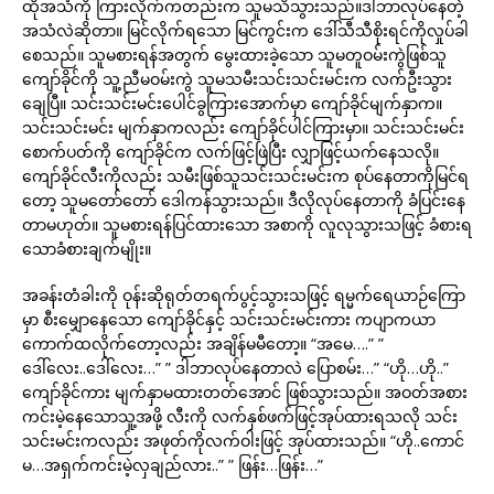
ထိုအသံကို ကြားလိုက်ကတည်းက သူမသိသွားသည်။ဒါဘာလုပ်နေတဲ့
အသံလဲဆိုတာ။ မြင်လိုက်ရသော မြင်ကွင်းက ဒေါ်သီသီစိုးရင်ကိုလှုပ်ခါ
စေသည်။ သူမစားရန်အတွက် မွေးထားခဲ့သော သူမတူဝမ်းကွဲဖြစ်သူ
ကျော်ခိုင်ကို သူ့ညီမဝမ်းကွဲ သူမသမီးသင်းသင်းမင်းက လက်ဦးသွား
ချေပြီ။ သင်းသင်းမင်းပေါင်ခွကြားအောက်မှာ ကျော်ခိုင်မျက်နှာက။
သင်းသင်းမင်း မျက်နှာကလည်း ကျော်ခိုင်ပါင်ကြားမှာ။ သင်းသင်းမင်း
စောက်ပတ်ကို ကျော်ခိုင်က လက်ဖြင့်ဖြဲပြီး လျှာဖြင့်ယက်နေသလို။
ကျော်ခိုင်လီးကိုလည်း သမီးဖြစ်သူသင်းသင်းမင်းက စုပ်နေတာကိုမြင်ရ
တော့ သူမတော်တော် ဒေါကန်သွားသည်။ ဒီလိုလုပ်နေတာကို ခံပြင်းနေ
တာမဟုတ်။ သူမစားရန်ပြင်ထားသော အစာကို လူလုသွားသဖြင့် ခံစားရ
သောခံစားချက်မျိုး။
အခန်းတံခါးကို ဝုန်းဆိုရုတ်တရက်ပွင့်သွားသဖြင့် ရမ္မက်ရေယာဉ်ကြော
မှာ စီးမျှောနေသော ကျော်ခိုင်နှင့် သင်းသင်းမင်းကား ကပျာကယာ
ကောက်ထလိုက်တော့လည်း အချိန်မမီတော့။ “အမေ….” ”
ဒေါ်လေး..ဒေါ်လေး…” ” ဒါဘာလုပ်နေတာလဲ ပြောစမ်း…” “ဟို…ဟို..”
ကျော်ခိုင်ကား မျက်နှာမထားတတ်အောင် ဖြစ်သွားသည်။ အဝတ်အစား
ကင်းမဲ့နေသောသူ့အဖို့ လီးကို လက်နှစ်ဖက်ဖြင့်အုပ်ထားရသလို သင်း
သင်းမင်းကလည်း အဖုတ်ကိုလက်ဝါးဖြင့် အုပ်ထားသည်။ “ဟို..ကောင်
မ…အရှက်ကင်းမဲ့လှချည်လား..” ” ဖြန်း…ဖြန်း…”