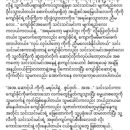
လိုနဲ့ သူ့လီးထိပ်ဖျားနဲ့ထိကပ်သွားချိန်မှာ သင်းသင်းမင်း မျက်ရည်လေး
ဝိုင်းသွားပါတယ်။ စောက်ပတ်မှာရှိတဲ့ အပျိုစင်အမြေးပါးလေးကို ကိုကို
ကျော်ခိုင်ရဲ့လီးကြီးက ထိုးခွဲသွားတာကိုး။ “အရမ်းနာသွားလား ညီမ
လေး…” ကျော်ခိုင်အမေးကို သင်းသင်းမင်းက မျက်ရည်လေး
ကလယ်ကလယ်နဲ့… “အရမ်းတော့ မနာပါဘူး ကိုကို” လို့ပြောလိုက်ပါ
တယ်။ သူမလက်တွေကလည်း ကျော်ခိုင်ရဲ့ ကျောကိုမမီမကမ်းဖက်
ထားပါတယ်။ “လုပ်..လုပ်ပါတော့ ကိုကို..ညီမလေးခံနိုင်ပါတယ်” သင်း
သင်းမင်းစကားဆုံးတာနဲ့ ကျော်ခိုင်ကလည်း သင်းသင်းမင်းအဖုတ်လေး
ကို သူ့လီးကြီးကို ဆွဲထုတ်လိုက် ဆောင့်လိုက်လုပ်ပါတော့တယ်။ အစ
ကတော့ သင်းသင်းမင်းအနေနဲ့ နာကျင်သယောင် ခံစားရပေမဲ့ အချိန်
အနည်းငယ်ကြာလာတာနဲ့အမျှ ပိုကောင်းလာပြီး ကျော်ခိုင်ဆောင့်ချ
လိုက်တိုင်း သူမကလည်း အောက်ကနေ တကာ့ကော့ပေးလာပါတယ်။
“အအ..ဆောင့်ပါ..ကိုကို..မရပ်ပါနဲ့ .. စွပ်ဒုတ်… အအ…” သင်းသင်းကား
ကျော်ခိုင်ကိုဖက်ထားသော လက်တွေပြုတ်ကျသွားပြီး မွေ့ယာစတွေကို
သူမလက်နဲ့ ကုတ်ခြစ်နေပါတယ်။ သူမခေါင်းကလည်း ဘယ်ညာယမ်း
ခါနေပါတယ်။ ကျော်ခိုင်ကလည်း သူဇာတ်ကားထဲတွေမှာမြင်နေကျ
အတိုင်း သင်းသင်းမင်းရဲ့ ခြေထောက်ကို သူ့ပုခုံးပေါ် ထမ်းတက်ပြီး သူ့
လီးကို သင်းသင်းမင်းရဲ့ အဖုတ်ကျပ်ကျပ်စီးစီးလေးထဲ လိုး
ကောင်းကောင်းနဲ့ လိုးနေပါတယ်။ ငယ်ရွယ်သူတွေ ဖြစ်တာရယ်..