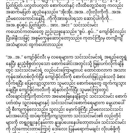
ပြွတ်ပြွတ်..ပလွတ်ပလွတ် စောက်ပတ်နှင့် လီးထိတွေ့သံတွေ ကလည်း
အဆက်မပြတ် ဆူညံနေသည်။ “အိုးအိုး..အအ…လိုးလိုးကိုကို…အအ.
ညီမလေးကောင်းနေပြီ…ကိုကိုအားရပါးရသာ ဆောင့်ပါကိုကို…
အအ..စွပ်စွပ်..ပြွတ်ပြွတ်… အား.. အင်း ” သင်းသင်းမင်း
ကယောင်ကတမ်းတွေ ညဉ်းညူနေသည်။ “စွပ်…စွပ်…” ကျော်ခိုင်လည်း
ပြီးခါနီးသဖြင့် အစွမ်းကုန်ဆောင့်တော့သည်။ ကုတင်ကြီးမှ တကျီကျီ
အသံများပင် ထွက်ပေါ်လာသည်။
“အ…အ..” ကျော်ခိုင်လီး မှ လရေများက သင်းသင်းမင်းရဲ့ အရည်တွေရွဲ
နေပြီး နူးညံ့စိုစွတ်လှသော စောက်ခေါင်းအတွင်းသို့ ဖြန်းပက်လိုက်ချိန်
တွင် သင်းသင်းမင်းရဲ့ လည်ပင်းကြောများပင် ထောင်ထလာက အသား
ကုန်အော်ဟစ်လိုက်ပြီး ကျော်ခိုင်လီးကို စောက်ပတ်ဖြင့်ညှစ်သလို ခံစား
လိုက်ရပြီး ပြေလျော့သွားကာ သူမလည်း စောက်ရေတွေ ထွက်ကျသွား
ချေပြီ။ ကျော်ခိုင်ကလီးကို ဆွဲနုတ်လိုက်ပြီး သူမဖင်ကြားတွင်
လီးချောင်းကြီးကိုတင်ကာ အမောဖြေနေချိန်တွင် သင်းသင်းမင်း စောက်
ပတ်ထဲမှ သူ့လရေများနှင့် သင်းသင်းမင်းစောက်ရေများက မွေ့ယာပေါ်
သို့ စီးကျကုန်လေသည်။ သူလည်း မှောက်ခုံကြီး ညီမလေးသင်းသင်း
မင်းအပေါ်သို့ ထပ်ရက်ကြီးကျသွားကာ သင်းသင်းမင်း၏ လည်တိုင်
များကို တရွုးရွုးနှင့်နမ်းကာ နူးနပ်ပေးနေပါတော့တယ်။ သင်းသင်းမင်း
ကို လိုးကောင်းတာကြောင့် ဒေါ်လေး ပြန်မရောက်မချင်း လိုးပစ်ဖို့ကို