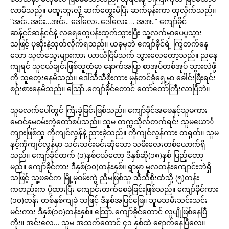
လာမိသည်။ မထူးဘူးလို့ ဆက်တွေးမိပြီး ဆက်မှန်းကာ ထုလိုက်သည်။
“အင်း..အင်း…အင်း.. ဒေါ်လေး..ဒေါ်လေး…. အအ..” ကျော်ခိုင်
ဆန့်ငင်ဆန့်ငင်နဲ့ လရေတွေပန်းထွက်သွားပြီး သူ့လက်မှာပေပွသွား
သဖြင့် ပုဆိုးနဲ့သုတ်လိုက်ရသည်။ ယခုမှဘဲ ကျော်ခိုင်ရဲ့ ကြွတက်နေ
သော သုတ်သွေးများကား ယာယီငြိမ်သက် သွားလေတော့သည်။ ညနေ
ကျရင် သူငယ်ချင်းဖြစ်သူထံမှာ နောက်အပြာ စာအုပ်တစ်အုပ် သွားလဲဖို့
ကို သူတွေးနေမိသည်။ ဒေါ်သီသီစိုးကား မှန်တင်ခုံရှေ့မှာ ခေါင်းဖြီးရင်း
စဉ်းစားနေမိသည်။ သြော်..ကျော်ခိုင်တောင် တော်တော်ကြီးလာပြီဘဲ။
သူမလက်ပေါ်တွင် ကြီးခဲ့ခြင်းဖြစ်သည်။ ကျော်ခိုင်အဖေနှင့်သူမကား
မောင်နှမဝမ်းကွဲတော်စပ်သည်။ သူမ တက္ကသိုလ်တက်ရင်း သူမယောင်္
ကျားဖြစ်သူ ကိုကျင်လွန်နဲ့ ညားခဲ့သည်။ ကိုကျင်လွန်ကား တရုတ်။ သူမ
နှင့်ကိုကျင်လွန်မှာ သင်းသင်းမင်းဆိုသော သမီးလေးတစ်ယောက်ရှိ
သည်။ ကျော်ခိုင်ထက် (၁)နှစ်ငယ်တော့ ဒီနှစ်ဆို(၁၈)နှစ် ပြည့်တော့
မည်။ ကျော်ခိုင်ကား ဒီနှစ်(၁၀)တန်းနှစ်။ ရွာမှာ မူလတန်းကျောင်းဘဲရှိ
သဖြင့် သူ့ဖခင်က မြို့မှဝမ်းကွဲ ညီမဖြစ်သူ သီသီစိုးထံသို့ (၅)တန်း
ကတည်းက ပို့ထားပြီး ကျောင်းတက်စေခဲ့ခြင်းဖြစ်သည်။ ကျော်ခိုင်ကား
(၁၀)တန်း တစ်နှစ်ကျခဲ့ သဖြင့် ဒီနှစ်အပြင်ဖြေ။ သူမသမီးသင်းသင်း
မင်းကား ဒီနှစ်(၁၀)တန်းနှစ်။ သြော်..ကျော်ခိုင်တောင် လူပျိုဖြစ်နေပြီ
ကိုး။ အင်းလေ… သူမ အသက်တောင် ၄၁ နှစ်ထဲ ရောက်နေပြီလေ။