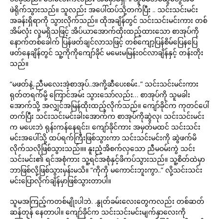
ဖဲရိုက်သွားသည်။ သူလည်း အပေါ်ထပ်သို့တက်ပြီး .. သင်းသင်းမင်း
အခန်းရှိရာကို သွားလိုက်သည်။ ထိုအချိန်တွင် သင်းသင်းမင်းကား တစ်
အိမ်လုံး လူမရှိသဖြင့် အိပ်ယာအောက်ထိုးထည့်ထားသော စာအုပ်ကို
နောက်တစ်ခေါက် ပြန်ဖတ်ချင်လာသဖြင့် တစ်ကျော့ပြန်စိမ်ပြေနပြေ
ဖတ်နေချိန်တွင် သူ့ကိုကိုကျော်ခိုင် မမေးမမြန်းဝင်လာချိန်နှင့် တန်းတိုး
သည်။
“မဖတ်နဲ့..ညီမလေးအဲ့စာအုပ်..အကို့ဆီပေးစမ်း..” သင်းသင်းမင်းကား
ရုတ်တရက်မို့ ကြောင်အမ်း သွားသော်လည်း… စာအုပ်ကို သူမခါး
အောက်သို့ အလျှင်အမြန်ထိုးထည့်လိုက်သည်။ ကျော်ခိုင်က ကုတင်ပေါ်
တက်ပြီး သင်းသင်းမင်းခါးအောက်က စာအုပ်ကိုဆွဲလု၊ သင်းသင်းမင်း
က မပေးဘဲ ရုန်းကန်နေရင်း၊ ကျော်ခိုင်ကား အမှတ်မထင် သင်းသင်း
မင်းအပေါ်သို့ ထပ်ရက်ကြီးဖြစ်သွားကာ သင်းသင်းမင်းကို ဆွဲဖက်မိ
လိုက်သလိုဖြစ်သွားသည်။။ နူးညံ့အိစက်လှသော ညီမဝမ်းကွဲ သင်း
သင်းမင်း၏ ရင်အစုံကား သူ့ရင်အစုံနှင့်ဖိကပ်သွားသည်။ သူ့စိတ်ထဲမှာ
ဘာဖြစ်လို့ဖြစ်သွားမှန်းမသိ။ “ကိုကို မကောင်းဘူးကွာ..” လို့သင်းသင်း
မင်းပြောလိုက်ချိန်မှာဖြစ်သွားတာပါ။
သူမအကြည့်ကတစ်မျိုးပါဘဲ. .နွုတ်ခမ်းလေးတွေကလည်း တစ်ဆတ်
ဆန်တုန် နေတာပါ။ ကျော်ခိုင်က သင်းသင်းမင်းမျက်နှာလေးကို