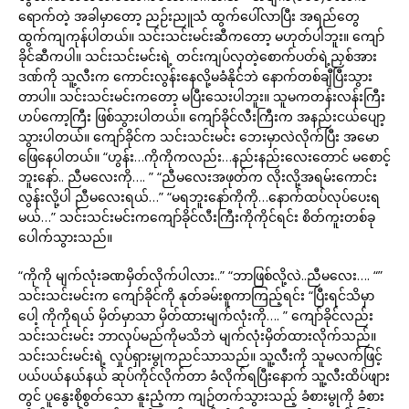
ရောက်တဲ့ အခါမှာတော့ ညဉ်းညူသံ ထွက်ပေါ်လာပြီး အရည်တွေ
ထွက်ကျကုန်ပါတယ်။ သင်းသင်းမင်းဆီကတော့ မဟုတ်ပါဘူး။ ကျော်
ခိုင်ဆီကပါ။ သင်းသင်းမင်းရဲ့ တင်းကျပ်လှတဲ့စောက်ပတ်ရဲ့ညှစ်အား
ဒဏ်ကို သူ့လီးက ကောင်းလွန်းနေလို့မခံနိုင်ဘဲ နောက်တစ်ချီပြီးသွား
တာပါ။ သင်းသင်းမင်းကတော့ မပြီးသေးပါဘူး။ သူမကတန်းလန်းကြီး
ဟပ်ကော့ကြီး ဖြစ်သွားပါတယ်။ ကျော်ခိုင်လီးကြီးက အနည်းငယ်ပျော့
သွားပါတယ်။ ကျော်ခိုင်က သင်းသင်းမင်း ဘေးမှာလဲလိုက်ပြီး အမော
ဖြေနေပါတယ်။ “ဟွန်း…ကိုကိုကလည်း…နည်းနည်းလေးတောင် မစောင့်
ဘူးနော်.. ညီမလေးကို…. ” “ညီမလေးအဖုတ်က လိုးလို့အရမ်းကောင်း
လွန်းလို့ပါ ညီမလေးရယ်…” “မရဘူးနော်ကိုကို…နောက်ထပ်လုပ်ပေးရ
မယ်…” သင်းသင်းမင်းကကျော်ခိုင်လီးကြီးကိုကိုင်ရင်း စိတ်ကူးတစ်ခု
ပေါက်သွားသည်။
“ကိုကို မျက်လုံးခဏမှိတ်လိုက်ပါလား..” “ဘာဖြစ်လို့လဲ..ညီမလေး…. “”
သင်းသင်းမင်းက ကျော်ခိုင်ကို နုတ်ခမ်းစူကာကြည့်ရင်း “ပြီးရင်သိမှာ
ပေါ့ ကိုကိုရယ် မှိတ်မှာသာ မှိတ်ထားမျက်လုံးကို…. ” ကျော်ခိုင်လည်း
သင်းသင်းမင်း ဘာလုပ်မည်ကိုမသိဘဲ မျက်လုံးမှိတ်ထားလိုက်သည်။
သင်းသင်းမင်းရဲ့ လှုပ်ရှားမွုကညင်သာသည်။ သူ့လီးကို သူမလက်ဖြင့်
ပယ်ပယ်နယ်နယ် ဆုပ်ကိုင်လိုက်တာ ခံလိုက်ရပြီးနောက် သူ့လီးထိပ်ဖျား
တွင် ပူနွေးစိုစွတ်သော နူးညံ့ကာ ကျဉ်တက်သွားသည့် ခံစားမွုကို ခံစား