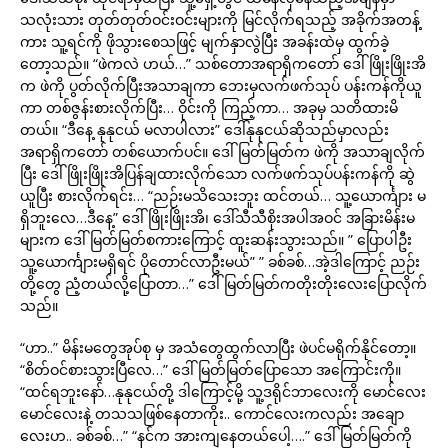
သလုံးသား တုတ်တုတ်ဝင်းဝင်းများကို မြင်လိုက်ရသည့် အခိုက်အတန့်
ကား သူ့ရင်ကို ဖိုသွားစေသဖြင့် မျက်နှာလွဲပြီး အခန်းထဲမှ ထွက်ခဲ့
တော့သည်။ “ဖဲကလဲ ဟယ်…” သစ်တောအရာရှိကတော် ဒေါ်ဖြိုးဖြိုးအိ
က ဖဲကို ပွတ်လိုက်ပြီးအသာချကာ ဘေးမှလက်ဖက်သုပ် ပန်းကန်ကိုယူ
ကာ တစ်ဇွန်းစားလိုက်ပြီး… ဝိုင်းကို ကြည့်ကာ… အခုမှ သတိထားမိ
တယ်။ “ဒီနေ့ နုနုငယ် မလာပါလား” ဒေါ်နုနုငယ်ဆိုသည်မှာလည်း
အရာရှိကတော် တစ်ယောက်ပင်။ ဒေါ်မြတ်မြတ်က ဖဲကို အသာချလိုက်
ပြီး ဒေါ်ဖြိုးဖြိုးအိပြန်ချထားလိုက်သော လက်ဖက်သုပ်ပန်းကန်ကို ဆွဲ
ယူပြီး စားလိုက်ရင်း… “ညဉ်းမသိသေးဘူး ထင်တယ်… သူ့ယောင်္ကျား မ
ရှိဘူးလေ…ဒီနေ့” ဒေါ်ဖြိုးဖြိုးအိ၊ ဒေါ်သီသီစိုးအပါအဝင် အခြားမိန်းမ
များက ဒေါ်မြတ်မြတ်စကားကြောင့် ထူးဆန်းသွားသည်။ ” ပြောပါဦး
သူ့ယောင်္ကျားမရှိရင် ပိုတောင်လာဦးမယ်” ” ခစ်ခစ်…အဲ့ဒါကြောင့် ညဉ်း
တို့တွေ ညံ့တယ်လို့ပြောတာ…” ဒေါ်မြတ်မြတ်ကတိုးတိုးလေးပြောလိုက်
သည်။
“ဟာ..” မိန်းမတွေအုပ်စု မှ အသံတွေထွက်လာပြီး ဖဲပင်မရိုက်နိုင်တော့။
“စိတ်ဝင်စားသွားပြီလေ…” ဒေါ်မြတ်မြတ်ပြောသော အကြောင်းကို။
“ထင်ရဘူးနော်…နုနုငယ်တို့ ဒါကြောင့်မို့ သူ့ဒရိုင်ဘာလေးကို မောင်လေး
မောင်လေးနဲ့ တသသဖြစ်နေတာကိုး.. ကောင်လေးကလည်း အချော
လေးဟ.. ခစ်ခစ်…” “နင်က အားကျနေတယ်ပေါ့….” ဒေါ်မြတ်မြတ်ကို