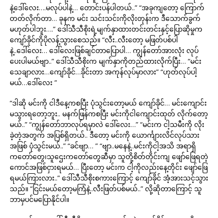
နဲ့ဒေါ်လေး….မလုပ်ပါနဲ့… တောင်းပန်ပါတယ်..” “အခုကျတော့ ကြောက်
တတ်လိုက်တာ… ခုနက မင်း သင်းသင်းကိုလိုးတုန်းက ဒီသောက်ခွက်
မဟုတ်ပါဘူး….” ဒေါ်သီသီစိုးရဲ့မျက်နှာထားတင်းတင်းနှင့်ပြောဆိုမှုက
ကျော်ခိုင်ကိုပိုလန့်သွားစေသည်။ “လီး..လီးတော့ မဖြတ်ပစ်ပါ
နဲ့..ဒေါ်လေး… ဒေါ်လေးဖြစ်ချင်တာပြောပါ… ကျွန်တော်အားလုံး လုပ်
ပေးပါမယ်ဗျာ..” ဒေါ်သီသီစိုးက မျက်နှာကိုတည်ထားလိုက်ပြီး… “မင်း
သေချာလား…ကျော်ခိုင်…ခိုင်းတာ အကုန်လုပ်မှာလား” “ဟုတ်လုပ်ပါ့
မယ်…ဒေါ်လေး ”
“ဒါဆို မင်းကို ငါဒီနေ့ကစပြီး ပုံသွင်းတော့မယ် ကျော်ခိုင်… မင်းကျောင်း
မသွားရတော့ဘူး.. မနက်ဖြန်ကစပြီး မင်းကိုငါကျောင်းထုတ် လိုက်တော့
မယ်..” “ကျွန်တော်ဘာလုပ်ရမှာလဲ ဒေါ်လေး…” “မင်းက ငါ့သမီးကို လိုး
ခဲ့တဲ့အတွက် အပြစ်ရှိတယ်.. ဒီတော့ မင်းကို ယောင်္ကျားလိင်လုပ်သား
အဖြစ် ပုံသွင်းမယ်..” “ခင်ဗျာ… ” “ဗျာ..မနေနဲ့..မင်းကိုငါ့အသိ အရာရှိ
ကတော်တွေ၊သူဌေးကတော်တွေဆီမှာ သူတို့စိတ်တိုင်းကျ ဖျော်ဖြေရတဲ့
ကောင်အဖြစ်ငှားရမယ်… ပြီးတော့ မင်းက ငါ့ကိုလည်းနေ့တိုင်း ဖျော်ဖြေ
ရမယ်ကြားလား..” ဒေါ်သီသီစိုးစကားကြောင့် ကျော်ခိုင် အံ့အားသင့်သွား
သည်။ “ငြင်းမယ်တော့မကြံနဲ့..လီးဖြတ်ပစ်မယ်..” လို့ဆိုတာကြောင့် သူ
ဘာမှပင်မပြောနိုင်ပါ။