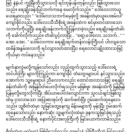
ဖြင့် နဲနဲပင် ကျွဲမြီးတိုသွားသလို ရင်တုန်ပန်းတုန်လည်း ဖြစ်သွားသေး
သည်။ ရေချိုးခန်းပြင်ဘက်ကနေ မေးလိုက်သည်။ ” ဒေါ်လေးဘာယူ
ပေးရမှာလည်း ” “ဒေါ်လေးသဘက်မေ့ခဲ့လို့ အခန်းထဲမှာယူပေးစမ်းပါ”
ကျော်ခိုင်လည်း ဒေါ်လေးသီသီစိုးရဲ့အခန်းထဲက စင်မှာတင်ထားသော
သဘက်ကိုယူပြီး ရေချိုးခန်းဘက်သို့ပြန်လာခဲ့သည်။ ရေချိုးခန်းတံခါး
ကို ခေါက်လိုက်သည်။ တံခါးပွင့်လာပြီး… “ရော့.ဒေါ်လေး..သဘက်…” ”
အေး..အေး.. ” ဒေါ်လေးကား ရေချိုးရက်တန်းလန်းကြီးပင် ပါးလျသော
ထမိန်အနွမ်းလေးကို ရင်လျားဝတ်ထားပြီး၊ ရေလောင်းချိုးထားသဖြင့်
ကိုယ်မှာ ကပ်နေသည်။
မျက်နှာလွဲမလို့ကျန်သော်လည်း လှည့်ထွက်သွားသည့် ဒေါ်လေးရဲ့
တင်ပါးကြီး များကိုကြည့်ကာ ကျော်ခိုင် တံတွေးများပင် နင်သွားသည်။
အောက်က သူ့မွေးရာပါ ညီလေးကလည်း ထောင်ထလာသဖြင့် ရေချိုး
ခန်းတံခါးကို အမြန်ပိတ်ပေးလိုက်ရသည်။ မဖြစ်ဖူး အခန်းထဲကို မြန်မြန်
ပြန်မှလို့တွေးလိုက်ပြီး အိပ်ယာပေါ်လဲလျောင်းကာ သူငယ်ချင်းဖြစ်သူ
ထံမှ ငှားလာသော အပြာစာအုပ်ကို ဆက်ဖတ်ပြီး ဂွမ်းဆက်ထုနေလေ
သည်။ သူ့စိတ်ထဲမှာ သူမြင်တွေ့နေကျ မိန်းမများကို မှန်းပြီး ဂွမ်းဆက်
ထုနေသော်လည်း နောက်ဆုံး သူ့မျက်လုံးထဲမှာ ခုနကသူမြင်ခဲ့ရသည့်
ဒေါ်လေးသီသီစိုးရဲ့ နောက်ပိုင်းအလှကြီးကို မြင်ယောက်လာမိသည်။
စိတ်ထဲမှာ မလုံမလဲ ဖြစ်မိသော်လည်း ထုရင်းနဲ့ ဒါကြီးကိုဘဲ မြင်ယောင်