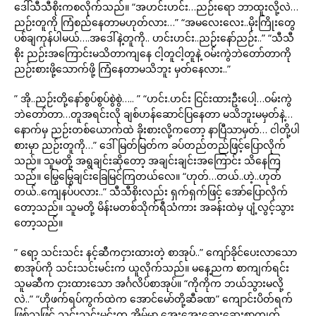
ဒေါ်သီသီစိုးကစလိုက်သည်။ “အဟင်းဟင်း…ညဉ်းရော ဘာထူးလို့လဲ…
ညဉ်းတူကို ကြံစည်နေတာမဟုတ်လား…” “အမလေးလေး..မိုးကြိုးတွေ
ပစ်ချကုန်ပါမယ်….အဒေါ်နဲ့တူကို.. ဟင်းဟင်း..ညဉ်းနော်ညဉ်း..” “သီသီ
စိုး ညဉ်းအကြောင်းမသိတာကျနေ ငါ့တူငါ့တူနဲ့ ဝမ်းကွဲဘဲတော်တာကို
ညဉ်းစားဖို့သောက်ဖို့ ကြံနေတာမသိဘူး မှတ်နေလား..”
” အို..ညဉ်းတို့နော်စွပ်စွပ်စွဲစွဲ….. ” “ဟင်း.ဟင်း ငြင်းထားဦးပေါ့…ဝမ်းကွဲ
ဘဲတော်တာ…တူအရင်းလို ချစ်ဟန်ဆောင်ပြနေတာ မသိဘူးမမှတ်နဲ့…
နောက်မှ ညဉ်းတစ်ယောက်ထဲ ခိုးစားလို့ကတော့ နာပြီသာမှတ်… ငါတို့ပါ
စားမှာ ညဉ်းတူကို…” ဒေါ်မြတ်မြတ်က ခပ်တည်တည်ဖြင့်ပြောလိုက်
သည်။ သူမတို့ အရွချင်းဆိုတော့ အချင်းချင်းအကြောင်း သိနေကြ
သည်။ မြွေမြွေချင်းခြေမြင်ကြတယ်လေ။ “ဟုတ်…တယ်..ဟဲ့..ဟုတ်
တယ်..ကျေနပ်ပလား..” သီသီစိုးလည်း ရှက်ရှက်ဖြင့် အော်ပြောလိုက်
တော့သည်။ သူမတို့ မိန်းမတစ်သိုက်ရီသံကား အခန်းထဲမှ ပျံ့လွင့်သွား
တော့သည်။
” ရော့ သင်းသင်း နင့်ဆီကငှားထားတဲ့ စာအုပ်..” ကျော်ခိုင်ပေးလာသော
စာအုပ်ကို သင်းသင်းမင်းက ယူလိုက်သည်။ မနေ့ညက စာကျက်ရင်း
သူမဆီက ငှားထားသော အင်္ဂလိပ်စာအုပ်။ “ကိုကိုက ဘယ်သွားမလို့
လဲ..” “ဟိုဖက်ရပ်ကွက်ထဲက အောင်မော်တို့ဆီခဏ” ကျောင်းပိတ်ရက်
ဖြစ်သဖြင့် သင်းသင်းမင်းက အိမ်မှာ အေးအေးဆေးဆေးစာကျက်