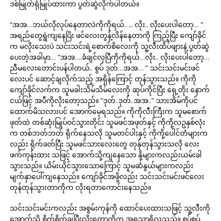
ဒစ်မြုတ်ရုံမြုပ်ထားကာ ပွတ်ဆွဲလိုက်ပါတယ်။
“အအ…ဘယ်လိုလုပ်နေတာလဲကိုကိုရယ်….. လိုး.. လိုးပေးပါတော့… ”
အရည်တွေရွဲကျနေပြိး ဖင်လေးတွန့်လိန်နေတာကို ကြည့်ပြီး ကျော်ခိုင်
က မလိုးသေးပဲ သင်းသင်းရဲ့စောက်စိလေးကို သူ့လီးထိပ်ဖျားနဲ့ ပွတ်ဆွဲ
ပေးတဲ့အခါမှာ… “အအ….ခံချင်လှပြီကိုကိုရယ်…လိုး.. လိုးပေးပါတော့…
ညီမလေးတောင်းပန်ပါတယ်.. စွပ် ဒုတ်…အအ… ” သင်းသင်းမင်းဖင်
လေးပင် ဆောင့်ချလိုက်သည့် အရှိန်ကြောင့် တုန်သွားသည်။ ကိုကို
ကျော်ခိုင်လက်က သူမခါးသိမ်သိမ်လေးကို ဆုပ်ကိုင်ပြီး ရှေ့တိုး နောက်
ငယ်ဖြင့် အပီကိုလိုးတော့သည်။ “ဒုတ်..ဒုတ်..အအ..” သားအိမ်ကိုပင်
ထောက်မိသလားပင် အောက်မေ့ရသည်။ ကိုကိုလီးကြီးက သူမစောက်
ဖုတ်ထဲ တစ်ဆုံးမြုပ်ဝင်သွားတိုင်း သူမဖင်အဖုတ်နှင့် ကိုကို့လဥနှစ်လုံး
က တစ်ဘတ်ဘတ် ရိုက်နေသလို သူမတင်ပါးနှင့် ကိုကို့ပေါင်တံများက
လည်း ရိုက်ခတ်ပြီး သူမဖင်သားလေးတွေ တုန်ုတုန်သွားသလို လေး
ဖက်ကုန်းထား သဖြင့် အောက်သို့ကျနေသော နို့များကလည်းယမ်းခါ
သွားသည်။ ယိမ်းယိုင်သွားသောကြောင့် သူမဆံနွယ်များကလည်း
မျက်နှာပေါ်ကျနေသည်။ ကျော်ခိုင်အဖို့လည်း သင်းသင်းမင်းဖင်လေး
တုန်တုန်သွားတာကိုက လိုးရတာကောင်းနေသည်။
သင်းသင်းမင်းကလည်း အစွမ်းကုန်ကို ထောင်ပေးထားသဖြင့် သူ့လီးကို
အောက်သို့ စိုက်စိုက်ချပြီးလိုးရတာကိုက အရသာရှိလှသည်။ စွပ်စွပ်