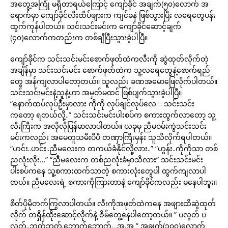
အတွေ့အကြုံ မရှိတာရယ်ကြောင့် ကျော်ခိုင် အချက်(၅၀)လောက် အ
ရောက်မှာ ကျော်ခိုင်လီးထိပ်ဖျားက ကျင်ခနဲ ဖြစ်သွားပြီး လရေတွေပန်း
ထွက်ကုန်ပါတယ်။ သင်းသင်းမင်းက ကျော်ခိုင်ဆောင့်ချက်
(၄၀)လောက်ကတည်းက တစ်ချီပြီးသွားခဲ့ပါပြီ။
ကျော်ခိုင်က သင်းသင်းမင်းစောက်ဖုတ်ထဲကလီးကို ဆွဲထုတ်လိုက်တဲ့
အချိန်မှာ သင်းသင်းမင်း စောက်ဖုတ်ထဲက သူ့လရေတွေနဲ့စောက်ရည်
တွေ အန်ကျလာပါတော့တယ်။ သူလည်း ခဏအမောဖြေလိုက်ပါတယ်။
သင်းသင်းမင်းနဲ့သူနဲ့ဟာ အမှတ်မထင် ဖြစ်ပျက်သွားခဲ့ပါပြီ။
“နောက်ထပ်လုပ်ဦးမှာလား ကိုကို လုပ်ချင်လုပ်လေ… သင်းသင်း
ကတော့ ရတယ်လို့..” သင်းသင်းမင်းပါးစပ်က စကားထွက်လာတော့ သူ့
လီးကြီးက အလိုလိုပြန်မာလာပါတယ်။ ယခုမှ ညီမဝမ်းကွဲသင်းသင်း
မင်းကလည်း အမေတူသမီးပီပီ တဏှာကြီးမှန်း သူသိလိုက်ရပါတယ်။
“ဟင်း..ဟင်း..ညီမလေးက တကယ်ခံနိုင်လို့လား..” “ဟွန်း..ကိုကိုသာ တစ်
ညလုံးလိုး…” “ညီမလေးက တစ်ညလုံးခံမှာသိလား” သင်းသင်းမင်း
ပါးစပ်ကနေ သူ့စကားထက်သာတဲ့ စကားလုံးတွေပါ ထွက်ကျလာပါ
တယ်။ ညီမလေးရဲ့ စကားကိုကြားတာနဲ့ ကျော်ခိုင်ကလည်း မနေပါဘူး။
စိတ်ပိုမိုတက်ကြွလာပါတယ်။ လီးကိုအဖုတ်ထဲကနေ အဖျားထိဆွဲထုတ်
လိုက် တရှိန်ထိုးဆောင့်လိုက်နဲ့ ဇိမ်တွေ့နေပါတော့တယ်။ ” ပလွတ် ပ
လွတ်..ဘတ်ဘတ်.ဘောက်ဘောက်…အ.အ ” အချက်(၁၀၀)လောက်