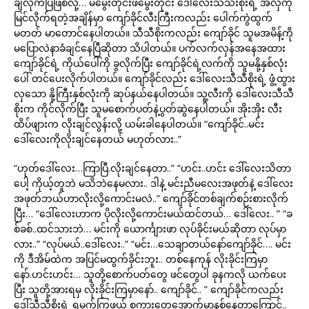
ချလိုက်ပြိဖြစ်လို့… မိမွေးတိုင်းဖမွေးတိုင်း ဒေါ်လေးသီသီးစိုးရဲ့ အလှကို
မြင်လိုက်ရတဲ့အချိန်မှာ ကျော်ခိုင်လီးကြီးကလည်း ပေါက်ကွဲထွက်
မတတ် မာတောင်နေပါတယ်။ သီသီစိုးကလည်း ကျော်ခိုင် သူမအမိန့်ကို
မပြောလဲနာခံချင်နေပြီဆိုတာ သိပါတယ်။ ပက်လက်လှန်အနေအထား
ကျော်ခိုင်ရဲ့ ကိုယ်ပေါ်ကို ခွလိုက်ပြီး ကျော်ခိုင်ရဲ့လက်ကို သူမနို့နှစ်လုံး
ပေါ် တင်ပေးလိုက်ပါတယ်။ ကျော်ခိုင်လည်း ဒေါ်လေးသီသီစိုးရဲ့ ဖွံ့ထွား
လှသော နို့ကြီးနှစ်လုံးကို ဆုပ်နယ်နေပါတယ်။ သူ့လီးကို ဒေါ်လေးသီသီ
စိုးက ကိုင်လိုက်ပြီး သူမစောက်ပတ်နဲ့ပွတ်ဆွဲနေပါတယ်။ အိုးအိုး လီး
ထိပ်ဖျားက လိုးချင်လွန်းလို့ ယမ်းခါနေပါတယ်။ “ကျော်ခိုင်..မင်း
ဒေါ်လေးကိုလိုးချင်နေတယ် မဟုတ်လား..”
“ဟုတ်ဒေါ်လေး…ကြာပြီ.လိုးချင်နေတာ..” “ဟင်း..ဟင်း ဒေါ်လေးသိတာ
ပေါ့ ကိုယ့်တူဘဲ မသိဘဲနေမလား.. ဒါနဲ့ မင်းညီမလေးအဖုတ်နဲ့ ဒေါ်လေး
အဖုတ်ဘယ်ဟာလိုးလို့ကောင်းမလဲ..” ကျော်ခိုင်တစ်ချက်စဉ်းစားလိုက်
ပြီး… “ဒေါ်လေးဟာက ပိုလိုးလို့ကောင်းမယ်ထင်တယ်… ဒေါ်လေး.. ” “ခ
စ်ခစ်..ထင်သားဘဲ… မင်းကို ယောင်္ကျားဖာ လုပ်ခိုင်းမယ်ဆိုတာ လုပ်မှာ
လား..” “လုပ်မယ်..ဒေါ်လေး..” “မင်း…သေချာတယ်နော်ကျော်ခိုင်…. မင်း
ကို ဒီအိမ်ထဲက အပြင်မထွက်ခိုင်းဘူး.. တစ်နေကုန် လိုးခိုင်းကြမှာ
နော်.ဟင်းဟင်း… သူတို့စောက်ပတ်တွေ ဖင်တွေပါ ခုနကလို ယက်ပေး
ပြီး သူတို့အားရမှ လိုးခိုင်းကြမှာနော်.. ကျော်ခိုင်.. ” ကျော်ခိုင်ကလည်း
ဒေါ်သီသီစိုးရဲ့ ရမ္မက်ကြွဖွယ် စကားတွေအောက်မှာနစ်နေတာကြောင့်..