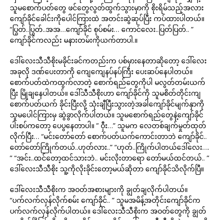
သူမစောက်ပတ်တွေ ဖင်တွေလွတ်ထွက်သွားမှာကို စိုးရိမ်သည့်အလား
ကျော်ခိုင်ခေါင်းကိုပေါင်ကြားထဲ အတင်းဆွဲဆုပ်ပြီး ကပ်ထားပါတယ်။
“ပြွတ်..ပြွတ်..အအ…ကျော်ခိုင် စုပ်စမ်း… ကောင်လေး..ပြတ်ပြတ်.. ”
ကျော်ခိုင်ကလည်း မနားတမ်းကိုယက်တာပါ.။
ဒေါ်လေးသီသီစိုးမခိုင်းခင်ကတည်းက ပစ်မှားနေတာဆိုတော့ ဒေါ်လေး
အခုလို ဒဏ်ပေးတာကို ကျေကျေနပ်နပ်ကြီး ပေးဆပ်နေပါတယ်။
စောက်ပတ်ထဲကထွက်လာတဲ့ စောက်ရည်တွေကိုပါ မလွတ်တမ်းယက်
ပြီး မြိုချနေပါတယ်။ ဒေါ်သီသီစိုးဟာ ကျော်ခိုင်ကို သူမစိတ်တိုင်းကျ
စောက်ပတ်ယက် ခိုင်းပြီးလို့ သုံးချီပြီးသွားတဲ့အခါကျော်ခိုင်မျက်နှာကို
သူမပေါင်ကြားမှ ဆွဲခွာလိုက်ပါတယ်။ သူမစောက်ရည်တွေနဲ့ကျော်ခိုင်
ပါးစပ်ကတော့ ပေပွနေတာပါ။ ” ဝှီး…” သူမက လေတစ်ချက်မှုတ်ထုတ်
လိုက်ပြီး… “မင်းတော်တော် စောက်ပတ်ယက်ကောင်းတာဘဲ ကျော်ခိုင်..
တော်တော်ကြိုက်တယ်..ဟုတ်လား..” “ဟုတ်..ကြိုက်ပါတယ်ဒေါ်လေး….
” “အင်း..ထင်တော့ထင်သားဘဲ.. မင်းလိုးတာရော တော်မယ်ထင်တယ်.. ”
ဒေါ်လေးသီသီစိုး သူ့ကိုလိုးခိုင်းတော့မယ်ဆိုတာ ကျော်ခိုင်သိလိုက်ပြီ။
ဒေါ်လေးသီသီစိုးက အဝတ်အစားများကို ချွတ်ချလိုက်ပါတယ်။
“ပက်လက်လှန်လိုက်စမ်း ကျော်ခိုင်.. ” သူမအမိန့်အတိုင်းကျော်ခိုင်က
ပက်လက်လှန်လိုက်ပါတယ်။ ဒေါ်လေးသီသီစိုးက အဝတ်တွေကို ချွတ်