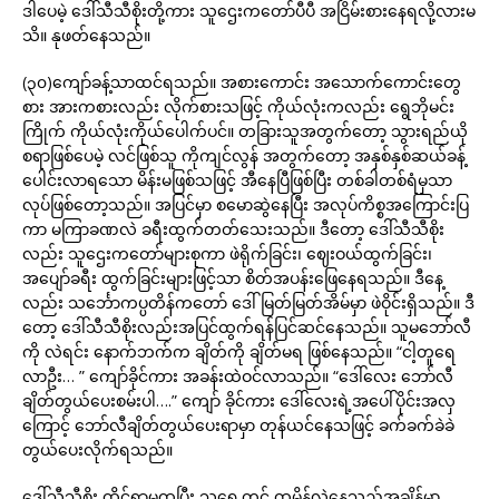
ဒါပေမဲ့ ဒေါ်သီသီစိုးတို့ကား သူဌေးကတော်ပီပီ အငြိမ်းစားနေရလို့လားမ
သိ။ နုဖတ်နေသည်။
(၃၀)ကျော်ခန့်သာထင်ရသည်။ အစားကောင်း အသောက်ကောင်းတွေ
စား အားကစားလည်း လိုက်စားသဖြင့် ကိုယ်လုံးကလည်း ရွေဘိုမင်း
ကြိုက် ကိုယ်လုံးကိုယ်ပေါက်ပင်။ တခြားသူအတွက်တော့ သွားရည်ယို
စရာဖြစ်ပေမဲ့ လင်ဖြစ်သူ ကိုကျင်လွန် အတွက်တော့ အနှစ်နှစ်ဆယ်ခန့်
ပေါင်းလာရသော မိန်းမဖြစ်သဖြင့် အီနေပြီဖြစ်ပြီး တစ်ခါတစ်ရံမှသာ
လုပ်ဖြစ်တော့သည်။ အပြင်မှာ စမောဆွဲနေပြီး အလုပ်ကိစ္စအကြောင်းပြ
ကာ မကြာခဏလဲ ခရီးထွက်တတ်သေးသည်။ ဒီတော့ ဒေါ်သီသီစိုး
လည်း သူဌေးကတော်များစုကာ ဖဲရိုက်ခြင်း၊ ဈေးဝယ်ထွက်ခြင်း၊
အပျော်ခရီး ထွက်ခြင်းများဖြင့်သာ စိတ်အပန်းဖြေနေရသည်။ ဒီနေ့
လည်း သင်္ဘောကပ္ပတိန်ကတော် ဒေါ်မြတ်မြတ်အိမ်မှာ ဖဲဝိုင်းရှိသည်။ ဒီ
တော့ ဒေါ်သီသီစိုးလည်းအပြင်ထွက်ရန်ပြင်ဆင်နေသည်။ သူမဘော်လီ
ကို လဲရင်း နောက်ဘက်က ချိတ်ကို ချိတ်မရ ဖြစ်နေသည်။ “ငါ့တူရေ
လာဦး… ” ကျော်ခိုင်ကား အခန်းထဲဝင်လာသည်။ “ဒေါ်လေး ဘော်လီ
ချိတ်တွယ်ပေးစမ်းပါ….” ကျော် ခိုင်ကား ဒေါ်လေးရဲ့အပေါ်ပိုင်းအလှ
ကြောင့် ဘော်လီချိတ်တွယ်ပေးရာမှာ တုန်ယင်နေသဖြင့် ခက်ခက်ခဲခဲ
တွယ်ပေးလိုက်ရသည်။
ဒေါ်သီသီစိုး ထိုင်ရာမှထပြီး သူ့ရှေ့တွင် ထမိန်လှဲနေသည့်အချိန်မှာ