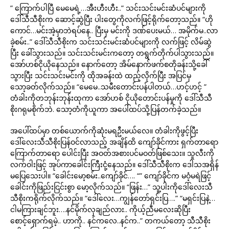
” ကြောက်ပါပြီ မေမေရဲ့…အီးဟီးဟီး..” သင်းသင်းမင်းဆံပင်များကို
ဒေါ်သီသီစိုးက ဆောင့်ဆွဲပြီး ပါးတွေကိုလက်ဖြင့်ရိုက်တော့သည်။ “ဟို
ကောင်…မင်းအဲ့မှာဘဲရပ်နေ.. ပြီးမှ မင်းကို ဒဏ်ပေးမယ်… အမိုက်မ..လာ
ခဲ့စမ်း..” ဒေါ်သီသီစိုးက သင်းသင်းမင်းဆံပင်များကို လက်ဖြင့် လိမ်ဆွဲ
ပြီး ခေါ်သွားသည်။ သင်းသင်းမင်းကတော့ တရွက်တိုက်ပါသွားသည်။
အော်ဟစ်ငိုယိုနေသည်။ နောက်တော့ အိမ်နောက်ဖက်စတိုခန်းသို့ခေါ်
သွားပြီး သင်းသင်းမင်းကို ထိုအခန်းထဲ ထည့်လိုက်ပြီး အပြင်မှ
သော့ခတ်လိုက်သည်။ “မေမေ..သမီးတောင်းပန်ပါတယ်…ဟင့်ဟင့် ”
တံခါးကိုတဘုန်းဘုန်းထုကာ အော်ဟစ် ငိုယိုတောင်းပန်မှုကို ဒေါ်သီသီ
စိုးဂရုမစိုက်ဘဲ. သော့တံကိုယူကာ အပေါ်ထပ်သို့ပြန်တက်ခဲ့သည်။
အပေါ်ထပ်မှာ တစ်ယောက်ကိုဆုံးမရဦးမယ်လေ။ တံခါးကိုဖွင့်ပြီး
ဒေါ်လေးသီသီစိုးပြန်ဝင်လာသည့် အချိန်ထိ ကျော်ခိုင်ကား ရှက်တာရော
ကြောက်တာရော ပေါင်းပြီး အဝတ်အစားပင်မဝတ်ဖြစ်သေး။ သူလီးကို
လက်ဝါးဖြင့် အုပ်ကာခေါင်းကြီးငုံ့နေသည်။ ဒေါ်သီသီစိုးက ဒေါသအရှိန်
မပြေသေးပါ။ “ခေါင်းမော့စမ်း..ကျော်ခိုင်…. “” ကျော်ခိုင်က မဝံ့မရဲဖြင့်
ခေါင်းကိုဖြည်းငြင်းစွာ မော့လိုက်သည်။ “ဖြန်း…” သူ့ပါးကိုဒေါ်လေးသီ
သီစိုးကရိုက်လိုက်သည်။ “ဒေါ်လေး…ကျွန်တော်ရှင်းပြ….” “မရှင်းပြနဲ့…
ငါမကြားချင်ဘူး….နင်မိုက်လှချည်လား.. ကိုယ့်ညီမလေးဆိုပြီး
စောင့်ရှောက်ရမဲ့.. ဟာကို.. နင်ကလေ..နင်က..” တကယ်တော့ သီသီစိုး