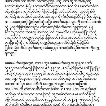
ပါးစပ်ကိုအဝတ်ဆို့ကာ လက်ကိုကြိုးပူးတုပ်ကာ ထုတ်တန်းမှာတွဲ
လောင်းဆွဲထားခဲ့ပြီး သော့ခတ်ပိတ်လှောင်ထားခဲ့သည်။ နောက်တစ်လ
ခန့်အကြာ။ ကျောင်းပိတ်ရက်ဖြစ်သဖြင့် သင်းသင်းမင်း သူမတို့အိမ်
ဘက်သို့ အလည်ဝင်လာပါတယ်။ သူမကို ကိုကိုကျော်ခိုင်နှင့် မိသည့်နေ့
က မေမေသူမကို ရိုက်နှက်ဆုံးမပြီး နောက်နေ့မှာ သူမကို ဘော်ဒါဆောင်
သို့ ပို့လိုက်ခြင်းဖြစ်သည်။ ကိုကိုကျော်ခိုင်ကိုတော့ သူ့ရွာကိုဘဲ ပြန်
ခိုင်းသည်လား ဘာတွေ ဆက်လုပ်လဲ သူမမသိရ။ ထိုနေ့မှစပြီး ကိုကို
ကျော်ခိုင်ကို မတွေ့ရတော့ခြင်းဖြစ်သည်။ ဒီနေ့ အဆောင်မှ လစ်ထွက်
လာပြီး ကိုကိုကျော်ခိုင်နှင့် တွေ့လိုတွေ့ညား အိမ်သို့ခိုးပြန်ခဲ့ခြင်း
ဖြစ်သည်။ အိမ်ရောက်တော့ အိမ်ရှေ့မှာ ကားသုံးစီးရပ်ထားတာကိုတွေ့
ရသည်။
မေမေ့မိတ်ဆွေတွေရဲ့ ကားတွေ။ မေမေမိတ်ဆွေ အရာရှိကတော်
သူဌေးကတော်တွေဖြစ်ကြတဲ့ ဒေါ်နုနုငယ်၊ ဒေါ်မြတ်မြတ်၊ ဒေါ်ဖြိုးဖြိုး
အိတို့ ရဲ့ကားတွေပါ။ မေမေ့ဆီ အလည်လာကြတာထင်ပါရဲ့ ဧည့်သည်
တွေ ရောက်နေတာကြောင့် အသာလေးဝင်လာတဲ့ သင်းသင်းမင်းဟာ
အောက်ထပ်မှာ မေမေတို့ကို မတွေ့ရဘဲ လူရှင်းနေတာကြောင့်
အပေါ်ထပ်ကို တိတ်တဆိတ်တက်ခဲ့ပါတယ်။ အပေါ်ထပ်က ဧည့်ခန်း
ဘက်မှာ တံခါးစေ့ထားတာကြောင့် အဲ့အခန်းထဲမှာ မေမေသီသီစိုးတို့
ဖဲရိုက်နေတယ် ထင်ရပါတယ်။ ဧည့်ခန်းက သီးသန့်ခန်း ဖြစ်တာကြောင့်
တံခါးနဲ့ပါ။ တံခါးဟ နေတာကြောင့် အထဲကိုချောင်းလိုက်ပါတယ်။