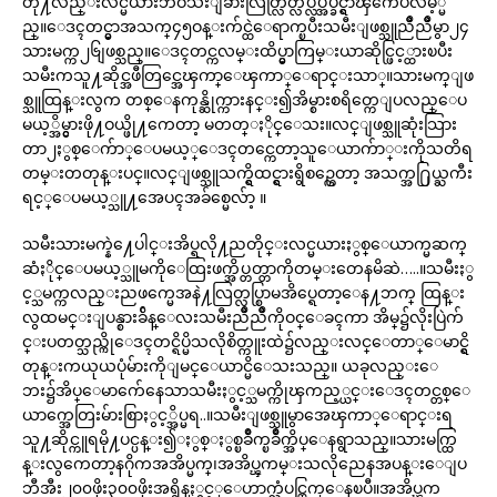
တို႔လည္းလင္မယားဘဝသီးျခားလြတ္လြတ္လပ္လပ္အိပ္ခ်င္ရွာၾကေပလိမ့္မ
ည္။ေဒၚတင္မွာအသက္၄၅ဝန္းက်င္ထဲေရာက္ၿပီးသမီးျဖစ္သူညိဳညိဳမွာ၂၄
သားမက္က၂၆ျဖစ္သည္။ေဒၚတင္ကလမ္းထိပ္မွာကြမ္းယာဆိုင္ဖြင့္ထားၿပီး
သမီးကသူ႔ဆိုင္အဖီတြင္အေၾကာ္ေၾကာ္ေရာင္းသာ္။သားမက္ျဖ
စ္သူထြန္းလွက တစ္ေနကုန္ဆိုက္ကားနင္း၍အိမ္စားစရိတ္ကေျပလည္ေပ
မယ့္အိမ္ငွားဖို႔ဝယ္ဖို႔ကေတာ့ မတတ္ႏိုင္ေသး။လင္ျဖစ္သူဆုံးသြား
တာ၂ႏွစ္ေက်ာ္ေပမယ့္ေဒၚတင္ကေတာ့သူေယာက်ာ္းကိုသတိရ
တမ္းတတုန္းပင္။လင္ျဖစ္သူသက္ရွိထင္ရွားရွိစဥ္ကေတာ့ အသက္အ႐ြယ္ႀကီး
ရင့္ေပမယ့္သူ႔အေပၚအခ်စ္မေလ်ာ့ ။
သမီးသားမက္နဲ႔ေပါင္းအိပ္ရလို႔ညတိုင္းလင္မယားႏွစ္ေယာက္မဆက္
ဆံႏိုင္ေပမယ့္သူမကိုေထြးဖက္အိပ္တတ္တာကိုတမ္းတေနမိဆဲ…..။သမီးႏွ
င့္သမက္ကလည္းညဖက္မေအနဲ႔လြတ္လပ္စြာမအိပ္ရေတာ့ေန႔ဘက္ ထြန္း
လွထမင္းျပန္စားခ်ိန္ေလးသမီးညိဳညိဳကိုဝင္ေခၚကာ အိမ္၌လိုးပြဲက်
င္းပတတ္သည္ကိုေဒၚတင္ရိပ္မိသလိုစိတ္ကူးထဲ၌လည္းလင္ေတာ္ေမာင္ရွိ
တုန္းကယုယပုံမ်ားကိုျမင္ေယာင္မိေသးသည္။ ယခုလည္းေ
ဘး၌အိပ္ေမာက်ေနေသာသမီးႏွင့္သမက္ကိုၾကည့္ယင္းေဒၚတင္တစ္ေ
ယာက္အေတြးမ်ားစြာႏွင့္အိပ္မရ..။သမီးျဖစ္သူမွာအေၾကာ္ေရာင္းရ
သူ႔ဆိုင္ကူရမို႔ပင္ပန္း၍ႏွစ္ႏွစ္ၿခိဳက္ၿခိဳက္အိပ္ေနရွာသည္။သားမက္ထြ
န္းလွကေတာ့နဂိုကအအိပ္မက္၊အအိပ္ၾကမ္းသလိုညေနအပန္းေျပ
ဘီအီး၂၀၀ဖိုး၃၀၀ဖိုးအရွိန္ႏွင့္ေဟာက္သံပင္ထြက္ေနၿပီ။အအိပ္ၾက