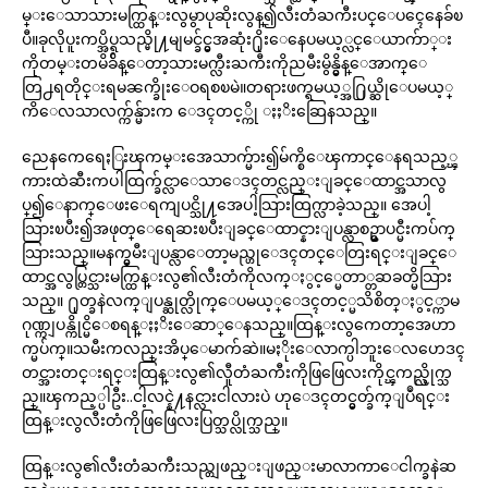
မ္းေသာသားမက္ထြန္းလွမွာပုဆိုးလွန္၍လီးတံႀကီးပင္ေပၚေနေခ်ၿ
ပီ။ခုလိုပူးကပ္အိပ္ရသည္မို႔မျမင္ခ်င္မွအဆုံး႐ိုးေနေပမယ့္လင္ေယာက်ာ္း
ကိုတမ္းတမိခ်ိန္ေတာ့သားမက္လီးႀကီးကိုညမီးမွိန္မွိန္ေအာက္ေ
တြ႕ရတိုင္းရမၼက္ခိုးေဝရစၿမဲ။တရားဖက္ရမယ့္အ႐ြယ္ဆိုေပမယ့္
ကိေလသာလက္က်န္မ်ားက ေဒၚတင့္ကို ႏႈိးဆြေနသည္။
ညေနကေရေႏြးၾကမ္းအေသာက္မ်ား၍မ်က္စိေၾကာင္ေနရသည့္ၾ
ကားထဲဆီးကပါထြက္ခ်င္လာေသာေဒၚတင္လည္းျခင္ေထာင္အသာလွ
ပ္၍ေနာက္ေဖးေရကျပင္သို႔အေပါ့သြားထြက္လာခဲ့သည္။ အေပါ့
သြားၿပီး၍အဖုတ္ေရေဆးၿပီးျခင္ေထာင္နားျပန္လာစဥ္မွာပင္မီးကပ်က္
သြားသည္။မနက္မွမီးျပန္လာေတာ့မည္ဟုေဒၚတင္ေတြးရင္းျခင္ေ
ထာင္အလွပ္တြင္သားမက္ထြန္းလွ၏လီးတံကိုလက္ႏွင့္မေတာ္တဆခတ္မိသြား
သည္။ ႐ုတ္ခနဲလက္ျပန္ဆုတ္လိုက္ေပမယ့္ေဒၚတင့္မသိစိတ္ႏွင့္ကာမ
ဂုဏ္ကျပန္ကိုင္မိေစရန္ႏႈိးေဆာ္ေနသည္။ထြန္းလွကေတာ့အေဟာ
က္မပ်က္။သမီးကလည္းအိပ္ေမာက်ဆဲ။မႏိုးေလာက္ပါဘူးေလဟေဒၚ
တင္အားတင္းရင္းထြန္းလွ၏လီူတံႀကီးကိုဖြဖြေလးကိုင္ၾကည့္လိုက္သ
ည္။ၾကည့္ပါဦး..ငါ့လင္နဲ႔နင္လားငါလားပဲ ဟုေဒၚတင္မွတ္ခ်က္ျပဳရင္း
ထြန္းလွလီးတံကိုဖြဖြေလးပြတ္သပ္လိုက္သည္။
ထြန္းလွ၏လီးတံႀကီးသည္တျဖည္းျဖည္းမာလာကာေငါက္ခနဲဆ