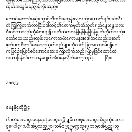
ထုတ်အသွင်းညှောင့်လိုးသည်။
ကောင်းကောင်းနှင့်ညှောင့်လိုးရင်းမှထွန်းလှလည်းဟောက်ရင်းပင်လီး
တံကြွကြွတက်လာပြီးဒေါ်တင့်၏စောက်ဖုတ်ထဲသုတ်ရည်နွေးနွေးလေး
စီးဝင်လာသည်ကိုခံစားရ၍ အထိတ်တလန့်မြန်မြန်ပြန်ချွတ်လိုက်သည်။
တော်သေးသည်။ထွန်းလှကောသမီးကောမနိုး။ဒေါ်တင်လည်းစောက်
ဖုတ်ဝကစီးကပ်နေသောသုတ်ရည်များကိုလက်ဖြင့်အသာစမ်း၍ရေ
ကပြင်၌ပြောင်စင်အောင်ဆေးကြောလိုက်သည်။ပြီးမှခြင်ထောင်ထဲ
အသာပြန်ဝင်ကာဟန်မပျက်အိပ်နေလိုက်တော့သည် ……… ပြီး။
Zawgyi
မေနနိုင္မထိုင္နိုင္
က်ဴးတဲေလးမွာေနရတဲ့ေဒၚတင္တို႔မိသားစုေလးမွာအိပ္ယာကိုေတာ
င္ေပါင္းၿပီးအိပ္ရသည့္ဘဝ။သမီးႏွင့္သမက္ကသူ႔ေဘးမွာအိပ္သည္။သူ