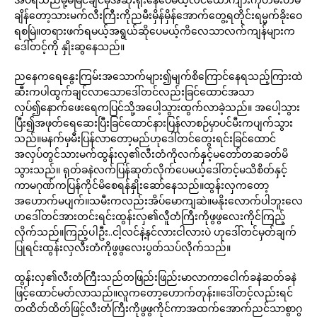
ချိန်တော့သားမက်လီးကြီးကိုညမီးမှိန်မှိန်အောက်တွေ့ရတိုင်းရမ္မက်ခိုးဝေ
ရစမြဲ။တရားဖက်ရမယ့်အရွယ်ဆိုပေမယ့်ကိလေသာလက်ကျန်များက
ဒေါ်တင့်ကို နှိုးဆွနေသည်။
ညနေကရေနွေးကြမ်းအသောက်များ၍မျက်စိကြောင်နေရသည့်ကြားထဲ
ဆီးကပါထွက်ချင်လာသောဒေါ်တင်လည်းခြင်ထောင်အသာ
လှပ်၍နောက်ဖေးရေကပြင်သို့အပေါ့သွားထွက်လာခဲ့သည်။ အပေါ့သွား
ပြီး၍အဖုတ်ရေဆေးပြီးခြင်ထောင်နားပြန်လာစဉ်မှာပင်မီးကပျက်သွား
သည်။မနက်မှမီးပြန်လာတော့မည်ဟုဒေါ်တင်တွေးရင်းခြင်ထောင်
အလှပ်တွင်သားမက်ထွန်းလှ၏လီးတံကိုလက်နှင့်မတော်တဆခတ်မိ
သွားသည်။ ရုတ်ခနဲလက်ပြန်ဆုတ်လိုက်ပေမယ့်ဒေါ်တင့်မသိစိတ်နှင့်
ကာမဂုဏ်ကပြန်ကိုင်မိစေရန်နှိုးဆော်နေသည်။ထွန်းလှကတော့
အဟောက်မပျက်။သမီးကလည်းအိပ်မောကျဆဲ။မနိုးလောက်ပါဘူးလေ
ဟဒေါ်တင်အားတင်းရင်းထွန်းလှ၏လီူတံကြီးကိုဖွဖွလေးကိုင်ကြည့်
လိုက်သည်။ကြည့်ပါဦး..ငါ့လင်နဲ့နင်လားငါလားပဲ ဟုဒေါ်တင်မှတ်ချက်
ပြုရင်းထွန်းလှလီးတံကိုဖွဖွလေးပွတ်သပ်လိုက်သည်။
ထွန်းလှ၏လီးတံကြီးသည်တဖြည်းဖြည်းမာလာကာငေါက်ခနဲဆတ်ခနဲ
ဖြင့်ထောင်မတ်လာသည်။လူကတော့ဟောက်တုန်း။ဒေါ်တင့်လည်းရင်
တထိတ်ထိတ်ဖြင့်လီးတံကြီးကိုဖွဖွကိုင်ကာအထက်အောက်ညင်သာစွာဂွ