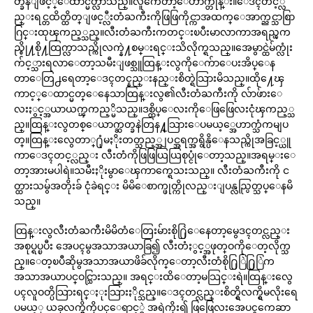
တ္ခနဲျဖင့္ေထာင္မတ္လာသည္။လူကေတာ့ေဟာက္တုန္း။ေဒၚတင့္လ
ည္းရင္တထိတ္ထိတ္ျဖင့္လီးတံႀကီးကိုဖြဖြကိုင္ကာအထက္ေအာက္ညင္သာစြာ
ဂြင္းထုၾကည့္သည္။လီးတံႀကီးကတင္းၿပီးမာလာကာအရည္ၾက
ည္စို႔စို႔ထြက္လာသည္ကိုလက္နဲ႔စမ္းရင္းသိလိုက္ရသည္။အေမွာင္ထဲမ်က္လုံး
က်င့္သားရလာေတာ့သမီးျဖစ္သူထြန္းလွကိုေက်ာေပးအိပ္ေန
တာေတြ႕ရေတာ့ေဒၚတင္နည္းနည္းစိတ္ရဲသြားမိသည္။ထို႔ေၾ
ကာင့္ေထာင္မတ္ေနေသာထြန္းလွ၏လီးတံႀကီးကို လ်ာဖ်ားေ
လးႏွင့္အယာယက္ၾကည့္မိသည္။ဒစ္ထိပ္ေလးကိုေဖြဖြေလးငုံၾကည့္သ
ည္။ထြန္းလွတစ္ေယာက္ဆတ္ခနဲတြန႔္သြားေပမယ့္အေဟာက္သံကမျပ
တ္။ထြန္းလွေတာ္႐ုံမႏိုးတတ္သည့္အျပင္အရက္အရွိန္ပိေနသည္ကိုအခြင့္ယူ
ကာေဒၚတင့္လည္း လီးတံကိုဖြဖြယြယြစုပ္ငုံေတာ့သည္။အရမ္းေ
တာ့အားမပါရဲ။သမီးႏိုးမွာေၾကာက္ရေသးသည္။ လီးတံႀကီးကို င
တ္ထားသမွ်အတိုးခ် ငုံခဲရင္း မိမိေစာက္ဖုတ္ကိုလည္းျပန္လည္ပြတ္သပ္ေနမိ
သည္။
ထြန္းလွလီးတံႀကီးမိမိတံေတြးမ်ားစို႐ြဲေနေတာ့မွေဒၚတင္လည္း
အစုပ္ရပ္ၿပီး အေပၚမွအသာအယာခြ၍ လီးတံႏွင့္အဖုတ္ဝကိုေတ့လိုက္သ
ည္။ေတ့ၿပီဆိုမွအသာအယာဖိခ်လိုက္ေတာ့လီးတံစို႐ြြဲ႐ြြဲက
အသာအယာပင္ဝင္သြားသည္။ အရင္းထိေတာ့မသြင္းရဲ။ထြန္းလွေ
ပၚလူဝတ္ပိသြားရင္ႏုးသြားႏိုင္သည္။ေဒၚတင္လည္းစိတ္ရွိလက္ရွိမလိုးရေ
ပမယ့္ ယခုလက္ရွိကိုပင္ေရာင့္ရဲ အရဲကိုး၍ ဖြဖြေလးအေပၚကေဆာ