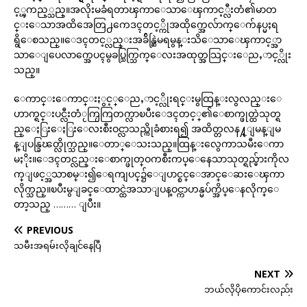
င့္ၾကည့္သည္။အလိုးမခံရတာၾကာေသာေၾကာင့္လီးတံ၏မာတ
င္းေသာအထိအေတြ႕ကေဒၚတင့္ကိုအထိုက္အေလ်ာက္ေက်နပ္မႈရ
ရွိေစသည္။ေဒၚတင့္လည္းအခ်ိန္ဆြဲမရမွန္းသိေသာေၾကာင့္အာ
သာေျပေလာက္အေပၚမွခပ္သြက္သြက္ေလးအထုတ္အသြင္းေညႇာင့္လိုး
သည္။
ေကာင္းေကာင္းႏွင့္ေညႇာင့္လိုးရင္းမွထြန္းလွလည္းေ
ဟာက္ရင္းပင္လီးတံႂကြႂကြတက္လာၿပီးေဒၚတင့္၏ေစာက္ဖုတ္ထဲသုတ္ရ
ည္ေႏြးေႏြးေလးစီးဝင္လာသည္ကိုခံစားရ၍ အထိတ္တလန႔္ျမန္ျမ
န္ျပန္ခြၽတ္လိုက္သည္။ေတာ္ေသးသည္။ထြန္းလွေကာသမီးေကာ
မႏိုး။ေဒၚတင္လည္းေစာက္ဖုတ္ဝကစီးကပ္ေနေသာသုတ္ရည္မ်ားကိုလ
က္ျဖင့္အသာစမ္း၍ေရကျပင္၌ေျပာင္စင္ေအာင္ေဆးေၾကာ
လိုက္သည္။ၿပီးမွျခင္ေထာင္ထဲအသာျပန္ဝင္ကာဟန္မပ်က္အိပ္ေနလိုက္ေ
တာ့သည္ ……… ျပီး။
PREVIOUS
သမီးအရမ်းလိုချင်နေပြီ
NEXT
ဘယ်လိုပိုကောင်းလည်း