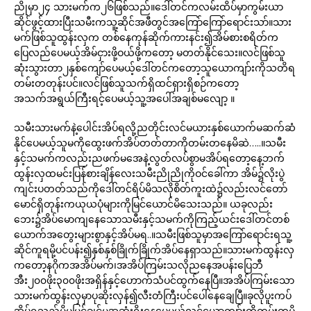
ညိုမှာ၂၄ သားမက်က၂၆ဖြစ်သည်။ဒေါ်တင်ကလမ်းထိပ်မှာကွမ်းယာ
ဆိုင်ဖွင့်ထားပြီးသမီးကသူ့ဆိုင်အဖီတွင်အကြော်ကြော်ရောင်းသာ်။သား
မက်ဖြစ်သူထွန်းလှက တစ်နေကုန်ဆိုက်ကားနင်း၍အိမ်စားစရိတ်က
ပြေလည်ပေမယ့်အိမ်ငှားဖို့ဝယ်ဖို့ကတော့ မတတ်နိုင်သေး။လင်ဖြစ်သူ
ဆုံးသွားတာ၂နှစ်ကျော်ပေမယ့်ဒေါ်တင်ကတော့သူယောကျာ်းကိုသတိရ
တမ်းတတုန်းပင်။လင်ဖြစ်သူသက်ရှိထင်ရှားရှိစဉ်ကတော့
အသက်အရွယ်ကြီးရင့်ပေမယ့်သူ့အပေါ်အချစ်မလျော့ ။
သမီးသားမက်နဲ့ပေါင်းအိပ်ရလို့ညတိုင်းလင်မယားနှစ်ယောက်မဆက်ဆံ
နိုင်ပေမယ့်သူမကိုထွေးဖက်အိပ်တတ်တာကိုတမ်းတနေမိဆဲ…..။သမီး
နှင့်သမက်ကလည်းညဖက်မအေနဲ့လွတ်လပ်စွာမအိပ်ရတော့နေ့ဘက်
ထွန်းလှထမင်းပြန်စားချိန်လေးသမီးညိုညိုကိုဝင်ခေါ်ကာ အိမ်၌လိုးပွဲ
ကျင်းပတတ်သည်ကိုဒေါ်တင်ရိပ်မိသလိုစိတ်ကူးထဲ၌လည်းလင်တော်
မောင်ရှိတုန်းကယုယပုံများကိုမြင်ယောင်မိသေးသည်။ ယခုလည်း
ဘေး၌အိပ်မောကျနေသောသမီးနှင့်သမက်ကိုကြည့်ယင်းဒေါ်တင်တစ်
ယောက်အတွေးများစွာနှင့်အိပ်မရ..။သမီးဖြစ်သူမှာအကြော်ရောင်းရသူ့
ဆိုင်ကူရမို့ပင်ပန်း၍နှစ်နှစ်ခြိုက်ခြိုက်အိပ်နေရှာသည်။သားမက်ထွန်းလှ
ကတော့နဂိုကအအိပ်မက်၊အအိပ်ကြမ်းသလိုညနေအပန်းပြေဘီ
အီး၂၀၀ဖိုး၃၀၀ဖိုးအရှိန်နှင့်ဟောက်သံပင်ထွက်နေပြီ။အအိပ်ကြမ်းသော
သားမက်ထွန်းလှမှာပုဆိုးလှန်၍လီးတံကြီးပင်ပေါ်နေချေပြီ။ခုလိုပူးကပ်
အိပ်ရသည်မို့မမြင်ချင်မှအဆုံးရိုးနေပေမယ့်လင်ယောကျာ်းကိုတမ်းတမိ