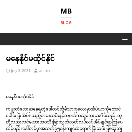
MB
BLOG
မနေနိုင်မထိုင်နိုင်
July 3, 2021
admin
မနေနိုင်မထိုင်နိုင်
ကျူးတဲလေးမှာနေရတဲ့ဒေါ်တင်တို့မိသားစုလေးမှာအိပ်ယာကိုတောင်
ပေါင်းပြီးအိပ်ရသည့်ဘဝ။သမီးနှင့်သမက်ကသူ့ဘေးမှာအိပ်သည်။သူ
တို့လည်းလင်မယားဘဝသီးခြားလွတ်လွတ်လပ်လပ်အိပ်ချင်ရှာကြပေ
လိမ့်မည်။ဒေါ်တင်မှာအသက်၄၅ဝန်းကျင်ထဲရောက်ပြီးသမီးဖြစ်သူညို