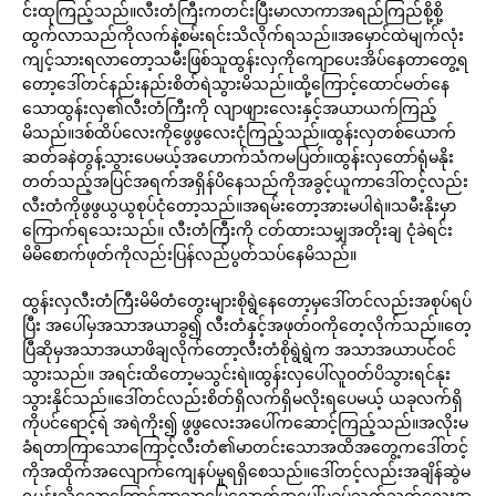
င်းထုကြည့်သည်။လီးတံကြီးကတင်းပြီးမာလာကာအရည်ကြည်စို့စို့
ထွက်လာသည်ကိုလက်နဲ့စမ်းရင်းသိလိုက်ရသည်။အမှောင်ထဲမျက်လုံး
ကျင့်သားရလာတော့သမီးဖြစ်သူထွန်းလှကိုကျောပေးအိပ်နေတာတွေ့ရ
တော့ဒေါ်တင်နည်းနည်းစိတ်ရဲသွားမိသည်။ထို့ကြောင့်ထောင်မတ်နေ
သောထွန်းလှ၏လီးတံကြီးကို လျာဖျားလေးနှင့်အယာယက်ကြည့်
မိသည်။ဒစ်ထိပ်လေးကိုဖွေဖွလေးငုံကြည့်သည်။ထွန်းလှတစ်ယောက်
ဆတ်ခနဲတွန့်သွားပေမယ့်အဟောက်သံကမပြတ်။ထွန်းလှတော်ရုံမနိုး
တတ်သည့်အပြင်အရက်အရှိန်ပိနေသည်ကိုအခွင့်ယူကာဒေါ်တင့်လည်း
လီးတံကိုဖွဖွယွယွစုပ်ငုံတော့သည်။အရမ်းတော့အားမပါရဲ။သမီးနိုးမှာ
ကြောက်ရသေးသည်။ လီးတံကြီးကို ငတ်ထားသမျှအတိုးချ ငုံခဲရင်း
မိမိစောက်ဖုတ်ကိုလည်းပြန်လည်ပွတ်သပ်နေမိသည်။
ထွန်းလှလီးတံကြီးမိမိတံတွေးများစိုရွဲနေတော့မှဒေါ်တင်လည်းအစုပ်ရပ်
ပြီး အပေါ်မှအသာအယာခွ၍ လီးတံနှင့်အဖုတ်ဝကိုတေ့လိုက်သည်။တေ့
ပြီဆိုမှအသာအယာဖိချလိုက်တော့လီးတံစိုရွဲရွဲက အသာအယာပင်ဝင်
သွားသည်။ အရင်းထိတော့မသွင်းရဲ။ထွန်းလှပေါ်လူဝတ်ပိသွားရင်နုး
သွားနိုင်သည်။ဒေါ်တင်လည်းစိတ်ရှိလက်ရှိမလိုးရပေမယ့် ယခုလက်ရှိ
ကိုပင်ရောင့်ရဲ အရဲကိုး၍ ဖွဖွလေးအပေါ်ကဆောင့်ကြည့်သည်။အလိုးမ
ခံရတာကြာသောကြောင့်လီးတံ၏မာတင်းသောအထိအတွေ့ကဒေါ်တင့်
ကိုအထိုက်အလျောက်ကျေနပ်မှုရရှိစေသည်။ဒေါ်တင့်လည်းအချိန်ဆွဲမ
ရမှန်းသိသောကြောင့်အာသာပြေလောက်အပေါ်မှခပ်သွက်သွက်လေးအ