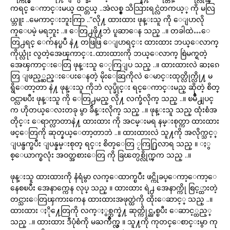
ကရင္ ေကာင္းမယ္ ထင္တယ္ ..အဲလစ္စ္ သိသြားရင္လဲတကယ့္ ကို မလြ
ယ္ဘူး ..မေကာင္းဘူးကြာ ..”လို႔ ထားထား ဖုန္းသူ ကို ေျပာလို
က္ေပမဲ့ မရဘူး ..။ ေတြ႕ဖို႔ဘဲ ပူဆာေန သည္ ..။ တခါထဲ…ေ
တြ႕ရင္ ေက်နပ္ၿပီ နဲ႔ တဖြဖြ ေျပာရင္း ထားထား ဘယ္ေလာက္
ကိုယ္လုံး လွတဲ့အေၾကာင္း..ထားထားကို ဘယ္ေလာက္ စြဲမက္ရတဲ့
အေၾကာင္းေတြ ဖုန္းသူ ေႂကြျပ သည္ ..။ ထားထားလဲ ဆႏၵေ
တြ ျဖည့္ဆည္းေပးေနတဲ့ မိုးေဆြကိုလဲ ေမာင္းထုတ္လိုက္လို႔ မ
ရွိေတာ့တာ နဲ႔ ဖုန္းသူ ကိုဘဲ လုပ္ခိုင္း ရင္ေကာင္းမည္ ဆိုတဲ့ စိတ္
ဝင္လာၿပီး ဖုန္းသူ ကို ေတြ႕မည္ လို႔ လက္ခံလိုက္ သည္ ..။ ၿမိဳ႕ျပင္
က ဟိုတယ္ေလးတခု မွာ ခ်ိန္းလိုက္ သည္ ..။ ဖုန္းသူ သည္ ထုံးစံအ
တိုင္း ေရာက္လာတာနဲ႔ ထားထား ကို အငမ္းမရ နမ္းစုတ္ကာ ထားထား
ဖင္ေတြကို ဆုတ္နယ္ေတာ့တာဘဲ ..။ ထားထားလဲ သူ႔ကို အလိုက္သင့္
ျပန္ဖက္ၿပီး ျပန္နမ္းစုတ္ ရင္း စိတ္ေတြ ႂကြ႐ြလာရ သည္ ။ ႏွ
စ္ေယာက္စလုံး အဝတ္အစားေတြ ကို ခြၽတ္ပစ္လိုက္ၾက သည္ ..။
ဖုန္းသူ ထားထားကို နံရံမွာ လက္ေထာက္ၿပီး ဖင္ကိုခပ္ေကာ့ေကာ့ေ
နေစၿပီး အေနာက္ကေန လုပ္ သည္ ။ ထားထား ရဲ႕ အေနာက္ကို စြင့္ထားတဲ့
တင္သားေတြၾကားကေန ထားထားအဖုတ္ထဲကို ထိုးေဆာင့္ သည္ ..။
ထားထား ႏို႔ေတြကို လက္ႏွစ္ဘက္နဲ႔ ဆုတ္ကိုင္ညႇစ္ၿပီး ေဆာင့္ထည့္
သည္ ..။ ထားထား ဒီပုံစံကို မႀကိဳက္လွ ။ သူ႔ကို ကုတင္ေစာင္းမွာ ကု