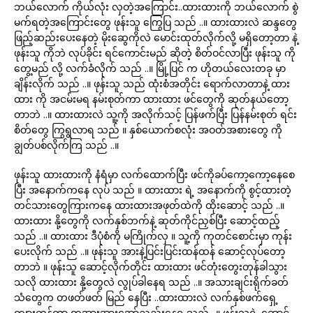
ဘယ်လောက် ကိုယ်လုံး လှတဲ့အကြောင်း..ထားထားကို ဘယ်လောက် စွဲ
မက်ရတဲ့အကြောင်းတွေ ဖုန်းသူ ကြွေပြ သည် ..။ ထားထားလဲ ဆန္ဒတွေ
ဖြည့်ဆည်းပေးနေတဲ့ မိုးဆွေကိုလဲ မောင်းထုတ်လိုက်လို့ မရှိတော့တာ နဲ့
ဖုန်းသူ ကိုဘဲ လုပ်ခိုင်း ရင်ကောင်းမည် ဆိုတဲ့ စိတ်ဝင်လာပြီး ဖုန်းသူ ကို
တွေ့မည် လို့ လက်ခံလိုက် သည် ..။ မြို့ပြင် က ဟိုတယ်လေးတခု မှာ
ချိန်းလိုက် သည် ..။ ဖုန်းသူ သည် ထုံးစံအတိုင်း ရောက်လာတာနဲ့ ထား
ထား ကို အငမ်းမရ နမ်းစုတ်ကာ ထားထား ဖင်တွေကို ဆုတ်နယ်တော့
တာဘဲ ..။ ထားထားလဲ သူ့ကို အလိုက်သင့် ပြန်ဖက်ပြီး ပြန်နမ်းစုတ် ရင်း
စိတ်တွေ ကြွရွလာရ သည် ။ နှစ်ယောက်စလုံး အဝတ်အစားတွေ ကို
ချွတ်ပစ်လိုက်ကြ သည် ..။
ဖုန်းသူ ထားထားကို နံရံမှာ လက်ထောက်ပြီး ဖင်ကိုခပ်ကော့ကော့နေစေ
ပြီး အနောက်ကနေ လုပ် သည် ။ ထားထား ရဲ့ အနောက်ကို စွင့်ထားတဲ့
တင်သားတွေကြားကနေ ထားထားအဖုတ်ထဲကို ထိုးဆောင့် သည် ..။
ထားထား နို့တွေကို လက်နှစ်ဘက်နဲ့ ဆုတ်ကိုင်ညှစ်ပြီး ဆောင့်ထည့်
သည် ..။ ထားထား ဒီပုံစံကို မကြိုက်လှ ။ သူ့ကို ကုတင်စောင်းမှာ ကုန်း
ပေးလိုက် သည် ..။ ဖုန်းသူ အားနဲ့ပြင်းပြင်းထန်ထန် ဆောင့်လုပ်တော့
တာဘဲ ။ ဖုန်းသူ ဆောင့်လိုက်တိုင်း ထားထား ဖင်တုံးတွေးတုန်ခါသွား
သလို ထားထား နို့တွေလဲ လွုပ်ခါနေရ သည် ..။ အသားချင်းရိုက်ခတ်
သံတွေက တဖတ်ဖတ် မြည် နေပြီး ..ထားထားလဲ လက်နှစ်ဖက်ရှေ့
ကျားကန်ကာ တအားအားအော်ညည်းနေရ သည် ..။ ဖုန်းသူရဲ့ ဆောင့်