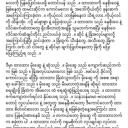
လေးကို ပြန်ပြောင်းပေးဖို့ တောင်းပန် သည် ..။ ထားထားကို နေစိုးဝေနဲ့
ဖြစ်နေတဲ့ ထမင်းဆိုင်က ကောင်မလေး ရဲ့ အဒေါ်ကိုယ်တိုင် ဖုန်းဆက်
အကြောင်းကြားခဲ့တာ ..။ ကိုယ့်လင် ဘာဖြစ်နေလဲ သိရဲ့လား..ကိုယ့်လင်
ကို ထိန်းအုံး ..လို့ ခပ်စွာစွာ နဲ့ ပြောခဲ့သည် ..။ ထားထား သည် နေစိုးဝေ နဲ့
လိင်ဆက်ဆံတာတွေ ရိုးအီလာတဲ့အချိန် သူမဘက်ကစပြီး နေစိုးဝေ
လိင်ဆက်ဆံချင်တိုင်း ညင်းပယ်ခဲ့ သည် ..။ ဆိုင် နဲ့ ခြံအလုပ်များလို့
အကြောင်းပြပြီး ညင်းခဲ့တာ ..။ ခြံထွက် သီးနှံတွေ..အသီးတွေ..ခြံက
ကြက်..ဝက်..ဘဲ ငါးတွေ နဲ့ ဆိုင်မှာ ချက်ပြုတ်နေတော့ ခြံကို ပြေး
ပြေးကြည့်ရ သည် ..။
ဒီမှာ ထားထား မိုးဆွေ နဲ့ ဆုံသည် ..။ မိုးဆွေ သည် ကျောက်ဆည်ဘက်
က ဖြစ် သည် ။ ခြံအလုပ်သမားလေး ဖြစ် သည် ..။ဖင်ပေါ့..ခိုင်းလို့
ကောင်းသည် ဆိုပြီး ထားထား ခြံထဲသွားတိုင်း မိုးဆွေ ကို အစစ အရာ
ရာ ခေါ်ခိုင်း သည် ။ မိုးဆွေ သည် မီးမလာတဲ့အချိန် ဆိုရင် ထားထား
ရေချိုးဖို့ ခြံထဲက အိမ်လေး ထဲ ရေဆွဲဆွဲဖြည့်ပေးရ သည် ..။ ထားထား
ဇက်ကျောတက်ရင်လဲ နှိပ်ပေးရ သည် ..။ သန်သန်မာမာ ဗလတောင့်
တောင့် လူငယ်လေး နဲ့ အတူတူ အနေနီးစပ်တော့ ဒီကောင်လေးကို ထား
ထား စိတ်ဝင်စားလာ သည် ။ မိုးဆွေ နဲ့ စဖြစ်ခဲ့တဲ့နေ့အကြောင်း ထား
ထား ပြန်စဉ်းစားနေမိ သည် ..။ တကယ်တော့ မိုးဆွေ ကို ထားထားဘက်
က စခဲ့တာ ပါ ..။ ထားထား လင်ကို ဂရုမစိုက်ဘဲ လုပ်ချင်ရာ လုပ်လာ
တာ ကြာလာတော့ ငါလုပ်ရင် ဘာမဆို ဖြစ်တာဘဲ..ငါလုပ်ချင်တာ လုပ်