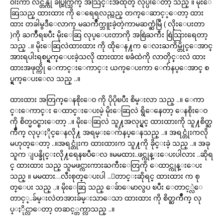
ဝါးကာ လိင္တန္ကို ခပ္သြက္သြက္ အသြင္းအထုတ္ လုပ္ပါေတာ့ သည္ ။ မိုးေ
ဆြသည္ ထားထား ကို ေရေရလည္လည္ တက္ေဆာင့္ေတာ့ ထား
ထား တခါမွဒီေလာက္ မႀကိဳက္ဘူးခဲ့တဲ့ကာမဆက္ဆံမြဳ ( လိုးေပးတာ
)ကို ႀကဳံရၿပီး မိုးေဆြ လုပ္ေပးတာကို အစြဲႀကီး စြဲသြားရေတာ့
သည္ ..။ မိုးေဆြလဲထားထား ကို ထိုေန႔က ေလးႀကိမ္တိုင္ေအာင္
အားရပါးရစပ္ရွက္ေပးခဲ့သလို ထားထား ၿခံထဲကို လာတိုင္းလဲ ထား
ထားအဖုတ္ကို ေကာင္းေကာင္း ယက္ေပးကာ ေက်နပ္ေအာင္ စ
ပ္ရွက္ေပးေလ သည္ ..။
ထားထား အတြက္ေနစိုးေဝ ကို ပိုပိုၿပီး စိမ္းလာ သည္ ..။ ေကာ
င္းေကာင္း ေထာင္းေပးမဲ့ မိုးေဆြလဲ ရွိေနေတာ့ ေနစိုးေဝ
ကို စိတ္မဝင္စားေတာ့ ..။ မိုးေဆြလဲ သူ႔အလုပ္ရွင္ ထားထားကို သူ႔စိတ္ႀ
ကိဳက္ လုပ္ႏိုင္ေနလို႔ အရမ္းေက်နပ္ေနသည္ ..။ အရင္တုံးကလို
မဟုတ္ေတာ့ ..။အရင္တုံးက ထားထားက သူ႔ကို ခိုင္းခဲ့ သည္ ..။ အခု
သူက ျပန္ခိုင္းလို႔ရေနၿပီေလ ။မမထား..ဖင္ကုန္းေပးပါလား ..ဆိုရ
င္ ထားထား သည္ သူမဖင္ကားကားႀကီးေတြကို ေထာင္ကုန္းေပး
သည္ ။ မမထား…လီးစုတ္ေပးပါ ..ေတာင္းဆိုရင္ ထားထား က စု
တ္ေပး သည္ ..။ မိုးေဆြ သည္ ေခ်ာေမာလွပ ၿပီး ေတာင့္လဲေ
တာင့္..ခ်မ္းလဲတအားခ်မ္းသာေသာ ထားထား ကို စိတ္ႀကိဳက္ လု
ပ္ႏိုင္လာေတာ့ တဆင့္တက္လာသည္ ..။