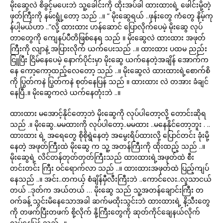
မိုးဆွေလဲ စိခွင့်မပေးဘဲ သူ့ခေါင်းကို ထိုးအပ်ခါ ထားထားရဲ့ ဖေါင်းမို့တဲ့
ဖုတ်ကြီးကို နမ်းရွုံ့တော့ သည် ..။ “ မိုးဆွေရယ် ..ဖုန်းတွေ ကံတွေ နိမ့်ကု
န်ပါ့မယ်ဟာ ..”လို့ ထားထား ဟန်ဆောင် ပြောလိုက်ပေမဲ့ မိုးဆွေ လုပ်
တာတွေကို ကျေနပ်ပီတိဖြစ်နေရ သည် ။ မိုးဆွေလဲ ထားထား အဖုတ်
ကြီးကို လျာနဲ့ အပြားလိုက် ယက်ပေးသည် ..။ ထားထား ပထမ ညည်း
ငြူပြီး ငြိမ်နေပေမဲ့ နောက်ပိုင်းမှာ မိုးဆွေ ယက်နေတဲ့အချိန် အောက်က
နေ ကော့ကော့ထည့်လေတော့ သည် ..။ မိုးဆွေလဲ ထားထားရဲ့စောက်စိ
ကို ပြွတ်ကနဲ ပြွတ်ကနဲ စုတ်နေပြန် သည် ။ ထားထား လဲ တအား ခံချင်
နေပြီ..။ မိုးဆွေကလဲ ယက်နေတုံးဘဲ ..။
ထားထား မအောင့်နိုင်တော့ဘဲ မိုးဆွေကို လုပ်ပါတော့လို့ တောင်းဆိုရ
သည် .။ မိုးဆွေ..မမထားကို လုပ်ပါတော့..မမထား ..မနေနိုင်တော့ဘူး . ..
ထားထား ရဲ့ အရေတွေ စိုစိုရွဲနေတဲ့ အမွေးရိပ်ထားလို့ ပြောင်တင်း ခုံးမို့
နေတဲ့ အဖုတ်ကြီးထဲ မိုးဆွေ က သူ့ အတန်ကြီးကို ထိုးထည့် သည် ..။
မိုးဆွေရဲ့ လိင်တန်တုတ်တုတ်ကြီးသည် ထားထားရဲ့အဖုတ်ထဲ စီး
တင်းတင်း ကြီး ဝင်ရောက်လာ သည် ..။ ထားထားအဖုတ်ထဲ ပြည့်ကျပ်
နေသည် ..။ အင်း..တကယ့် စံချိန်မှီလီးကြီးဘဲ ..ကောင်လေး..လူသာငယ်
တယ် ..ဒုတ်က အယ်တယ် … မိုးဆွေ သည် သူ့အတန်ချောင်းကြီး တ
ဝက်ခန့် သွင်းမိနေသောအခါ ဆက်မထိုးသွင်းဘဲ ထားထားရဲ့ နိ့သီးတွေ
ကို တဖက်ပြီးတဖက် စို့လိုက် နို့ကြီးတွေကို ဆုတ်ကိုင်ချေနယ်လိုက်
လုပ်နေပြန် သည် ..။