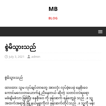
MB
BLOG
စွဲမိသွားသည်
July 3, 2021
admin
စွဲမိသွားသည်
ထားထား သူမ လုပ်ချင်တာတွေ အားလုံး လုပ်ခဲ့ပေမဲ့ နေစိုးဝေ
ကောင်မလေးတယောက်နဲ့ ညိနေတယ် ဆိုတဲ့ သတင်းလဲရရော
မခံချိမခံသာ ဖြစ်ပြီး နေစိုးဝေ ကို ဖုန်းဆက် ရန်တွေ့ခဲ့ သည် ..။ သူ့
အထက်အရာရှိ မြို့နယ်မွူးကိုလဲ ဖုန်းဆက်တိုင်သည် ..။ သူ့ကို မန်း