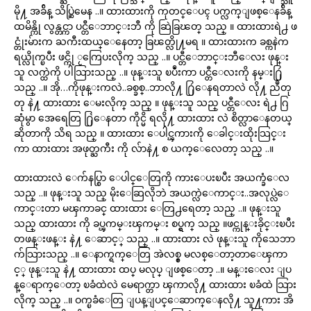
မို႔ အခ်ိန္ သိပ္ဆြဲမေန ..။ ထားထားကို ကုတင္ေပၚ ပက္လက္ျဖစ္ေနခ်ိန္
ထမိန္ကို လွန္တင္ကာ ပင္တီေဘာင္းဘီ ကို ဆြဲခြၽတ္ သည္ ။ ထားထားရဲ႕ ဖ
င္တုံးမ်ားက ႀကီးထယ္ေနေတာ့ ခြၽတ္လို႔မရ ။ ထားထားက ခစ္ကနဲက
ရယ္လိုက္ၿပီး ဖင္ကို ႂကြေပးလိုက္ သည္ ..။ ပင္တီေဘာင္းဘီေလး ဖုန္း
သူ လက္ထဲကို ပါသြားသည္ ..။ ဖုန္းသူ ၿပဳံးကာ ပင္တီေလးကို နမ္း႐ြဴ
သည္ ..။ အို…ကိုဖုန္းကလဲ..ခစ္ခစ္..ဘာလို႔ ႐ြဴေနရတာလဲ လို႔ ညဳတု
တု နဲ႔ ထားထား ေမးလိုက္ သည္ ။ ဖုန္းသူ သည္ ပင္တီေလး ရဲ႕ ဂြ
ဆုံမွာ အေရေတြ ႐ြဲေနတာ ကိုင္မိ ရလို႔ ထားထား လဲ စိတ္လာေနတယ္
ဆိုတာကို သိရ သည္ ။ ထားထား ေပါင္ၾကားကို ေခါင္းထိုးသြင္း
ကာ ထားထား အဖုတ္ႀကီး ကို လ်ာနဲ႔ စ ယက္ေလေတာ့ သည္ ..။
ထားထားလဲ ေက်နပ္စြာ ေပါင္ေတြကို ကားေပးၿပီး အယက္ခံေလ
သည္ ..။ ဖုန္းသူ သည္ မိုးေဆြလိုဘဲ အယက္လဲေကာင္း..အလုပ္လဲေ
ကာင္းတာ မၾကာခင္ ထားထား ေတြ႕ရေတာ့ သည္ ..။ ဖုန္းသူ
သည္ ထားထား ကို ခပ္ၾကမ္းၾကမ္း စပ္ရွက္ သည္ ။ဖင္ကုန္းခိုင္းၿပီး
တဖန္းဖန္း နဲ႔ ေဆာင့္ သည္ ..။ ထားထား လဲ ဖုန္းသူ ကိုသေဘာ
က်သြားသည္ ..။ ေနာက္ရက္ေတြ အဲလစ္စ္ မလစ္ေတာ့တာေၾကာ
င့္ ဖုန္းသူ နဲ႔ ထားထား ထပ္ မလုပ္ ျဖစ္ေတာ့ ..။ မန္းေလး ျပ
န္ေရာက္ေတာ့ ၿခံထဲလဲ မေရာက္တာ ၾကာလို႔ ထားထား ၿခံထဲ သြား
လိုက္ သည္ ..။ ဝက္ၿခံေတြ ျပန္ျပင္ေဆာက္ေနလို႔ သူ႔ကား အိ