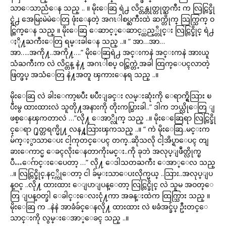
သာေသာညံေန သည္ .. ။ မိုးေဆြ ရဲ႕ လိင္တန္တုတ္တုတ္ႀကီး က လြင္လြင္ခို
င္ရဲ႕ အေမြးမဲမဲေတြ ဖုံးေနတဲ့ အဂၤါစပ္ႀကီးထဲ ဆက္တိုက္ သြက္သြက္ ဝ
င္ထြက္ေန သည္ ။ မိုးေဆြ ေဆာင့္ေဆာင့္ထည့္တိုင္း လြင္လြင္ခိုင္ ရဲ႕
ႏို႔ႀကီးေတြ ရမ္းခါေန သည္ ..။ “ အာ…အာ…
အာ…..အကို႔..အကို႔….” မိုးေဆြရဲ႕ အင္းကနဲ အင္းကနဲ အားယူ
သံႀကီးက လဲ လိင္တန္ နဲ႔ အဂၤါစပ္ ဝင္ထြက္တဲ့အခါ ထြက္ေပၚလာတဲ့
ဖြတ္ဖပ္ အသံေတြ နဲ႔အတူ ၾကားေနရ သည္ ..။
မိုးေဆြ လဲ ခါးေကာ့ၿပီး ၿပီးျခင္း လမ္းဆုံးကို ေရာက္ရွိသြား ၿ
ပီးမွ ထားထားလဲ သူတို႔အနားကို တိုးကပ္သြားခါ..“ ဒါက ဘယ္လိုေတြ ျ
ဖစ္ေနၾကတာလဲ …”လို႔ ေအာ္လိုက္ သည္ ..။ မိုးေဆြေရာ လြင္လြင္ခို
င္ေရာ ႐ုတ္တရက္မို႔ လန႔္သြားၾကသည္ ..။ “ ကဲ မိုးေဆြ..မင္းက
မ်က္ႏွာသာေပး ငါ့ကုတင္ေပၚ တက္..ဆိုသလို ငါ့အိပ္ရာေပၚ တျ
ခားေကာင္မ ေခၚလိုးေနတာကိုးမင္း..ကို ခုဘဲ အလုပ္ျဖဳတ္လိုက္ၿ
ပီ…ေဂ်ာင္းေပေတာ့ …” လို႔ ေဒါသတႀကီး ေအာ္ေလ သည္
..။ လြင္လြင္ခိုင္.နင့္ကိုေတာ့ ငါ ခ်မ္းသာေပးလိုက္မယ္ ..သြား..အလုပ္ျပ
န္ဝင္ ..လို႔ ထားထား ေျပာျပန္ေတာ့ လြင္လြင္ခိုင္ လဲ သူမ အဝတ္ေ
တြ ျပန္ဝတ္ခါ ေခါင္းေလးငုံ႔ကာ အခန္းထဲက ထြက္သြား သည္ ။
မိုးေဆြ က ..နဲနဲ အာခံခ်င္ေနလို႔ ထားထား လဲ ၿခံအင္ခ်ပ္ ဦးတင္ေ
သာင္းကို လွမ္းေအာ္ေခၚ သည္ ..။