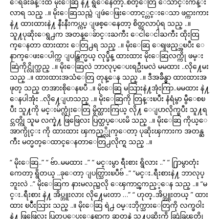
ေရခ်ိဳးခန္းထဲ မိုးေဆြ နဲ႔ ရွိေနေတာ့..စိတ္ေတြ ေသာင္းက်န္း
လာရ သည္ ..။ မိုးေဆြသည္လဲ ျဖဴေဖြးေတာင့္တင္းေသာ ဖင္ကားကား
နဲ႔ ထားထားနဲ႔ နီးနီးကပ္ကပ္ ျဖစ္ေနေတာ့ စိတ္ထလာပုံရ သည္ ..။
သူ႔ပုဆိုးေရွ႕က အတန္ေခ်ာင္းႀကီး ေငါေငါႀကီး ထိုးထြ
က္ေနတာ ထားထား ေတြ႕ရ သည္ ..။ မိုးေဆြ ေရျဖည့္အၿပီး ေ
နာက္ေဖးေပါက္က ျပန္ထြက္မယ္ လုပ္ခ်ိန္ ထားထား မိုးေဆြလက္ကို ဖမ္း
ဆြဲကိုင္လိုက္သည္ ..။ မိုးေဆြလဲ ဘာလုပ္ေပးရဦးမလဲ မမထား ..လို႔ေမး
သည္ ..။ ထားထားအသံေတြ တုန္ေန သည္ ..။ ဒီအခ်ိန္မွာ ထားထားအ
ဖုတ္ သည္ တအားစိုေနၿပီ ..။ မိုးေဆြ မသြားနဲ႔အုံးကြာ..မမထား နဲ႔
ေနပါအုံး ..လို႔ေျပာသည္ ..။ မိုးေဆြကို တြန္းၿပီး နံရံမွာ မွီေစၿ
ပီး သူ႔ကို မင္းမ်က္လုံးေတြ မွိတ္ထားကြယ္ လို႔ ေျပာလိုက္ၿပီး သူ႔ရ
င္ဘတ္ကို သူမ လက္နဲ႔ ဖြဖြေလး ပြတ္သပ္ေပးမိ သည္ ..။ မိုးေဆြ ကိုယ္ေ
အာက္ပိုင္း ကို ထားထား ၾကည့္လိုက္ေတာ့ ပုဆိုးၾကားက အတန္ႀ
ကီး မတ္မတ္ေထာင္ေနတာေတြ႕လိုက္ရ သည္ ..။
“ မိုးေဆြ..” “ ဗ်ာ..မမထား ..” “ မင္းမွာ ရီးစား ရွိလား ..” “ ႐ြာမွာတုံး
ကေတာ့ ရွိတယ္ ..ခုေတာ့ ျပတ္သြားၿပီဗ် ..” “မင္း..ရီးစားနဲ႔ ဘာလုပ္
ဘူးလဲ ..” မိုးေဆြက နားမလည္သလို ေၾကာင္ၾကည့္ေန သည္ ..။ “မ
င္း..ရီးစား နဲ႔ အိပ္ဘူးလား လို႔ေမးတာ …” “ ဟုတ္..အိပ္ဘူးတယ္ ” ထား
ထား ၿပဳံးသြား သည္ ..။ မိုးေဆြ ရဲ႕ ဝမ္းဘိုက္သားေတြကို လက္ဖဝါး
နဲ႔ ဖြဖြေလး ပြတ္သပ္ေပးေနရာက ဆတ္ကနဲ သူ႔ပုဆိုးကို ဆြဲခြၽတ္လို