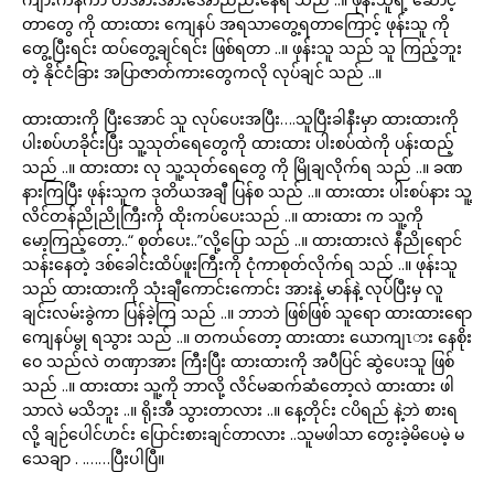
တာတွေ ကို ထားထား ကျေနပ် အရသာတွေ့ရတာကြောင့် ဖုန်းသူ ကို
တွေ့ပြီးရင်း ထပ်တွေ့ချင်ရင်း ဖြစ်ရတာ ..။ ဖုန်းသူ သည် သူ ကြည့်ဘူး
တဲ့ နိုင်ငံခြား အပြာဇာတ်ကားတွေကလို လုပ်ချင် သည် ..။
ထားထားကို ပြီးအောင် သူ လုပ်ပေးအပြီး….သူပြီးခါနီးမှာ ထားထားကို
ပါးစပ်ဟခိုင်းပြီး သူ့သုတ်ရေတွေကို ထားထား ပါးစပ်ထဲကို ပန်းထည့်
သည် ..။ ထားထား လု သူ့သုတ်ရေတွေ ကို မြိုချလိုက်ရ သည် ..။ ခဏ
နားကြပြီး ဖုန်းသူက ဒုတိယအချီ ပြန်စ သည် ..။ ထားထား ပါးစပ်နား သူ့
လိင်တန်ညိုညိုကြီးကို ထိုးကပ်ပေးသည် ..။ ထားထား က သူ့ကို
မော့ကြည့်တော့..“ စုတ်ပေး..”လို့ပြော သည် ..။ ထားထားလဲ နီညိုရောင်
သန်းနေတဲ့ ဒစ်ခေါင်းထိပ်ဖူးကြီးကို ငုံကာစုတ်လိုက်ရ သည် ..။ ဖုန်းသူ
သည် ထားထားကို သုံးချီကောင်းကောင်း အားနဲ့ မာန်နဲ့ လုပ်ပြီးမှ လူ
ချင်းလမ်းခွဲကာ ပြန်ခဲ့ကြ သည် ..။ ဘာဘဲ ဖြစ်ဖြစ် သူရော ထားထားရော
ကျေနပ်မွု ရသွား သည် ..။ တကယ်တော့ ထားထား ယောကျၤား နေစိုး
ဝေ သည်လဲ တဏှာအား ကြီးပြီး ထားထားကို အပီပြင် ဆွဲပေးသူ ဖြစ်
သည် ..။ ထားထား သူ့ကို ဘာလို့ လိင်မဆက်ဆံတော့လဲ ထားထား ဖါ
သာလဲ မသိဘူး ..။ ရိုးအီ သွားတာလား ..။ နေ့တိုင်း ငပိရည် နဲ့ဘဲ စားရ
လို့ ချဉ်ပေါင်ဟင်း ပြောင်းစားချင်တာလား ..သူမဖါသာ တွေးခဲ့မိပေမဲ့ မ
သေချာ . .……ပြီးပါပြီ။