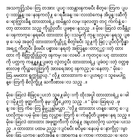
အသက္႐ြဴသံေတြ တအား ျပင္းထန္လာၾကၿပီး စိတ္ေတြက ျပ
င္းထန္လြန္းေနၾကလို႔ ေရခ်ိဳးခန္းေလးထဲကေန အိပ္ခန္းဆီကို
ေရာက္သြားခ်ိန္ ထားထားရဲ႕ ထမိန္ကလဲ လမ္းခုလတ္မွာ တင္ က်က်န္ခဲ့ေ
တာ့ ထားထား သည္ ကိုယ္လုံးတီး ျဖစ္ေနသည္ ..။ မိုးေဆြလဲ တခ်ိန္လုံး
ေၾကာက္ေနရၿပီး ထားထား ခိုင္းသမွ်ကို ကုန္းလုပ္ေနရသူ ျစ
ဖ္ ေပမဲ့ အခုလို ထားထားကိုယ္တိုင္က စိတ္ပါၿပီး သူ႔ကို ခြင့္ျပဳလိုက္ခ်ိန္မွာ
အရင္က က်ိတ္ၿပီး ခိုးၿပီး ပစ္မွားေနရတဲ့ အလြန္ေတာင့္တင္းတဲ့ ထား
ထား ကို စိတ္လြတ္ကိုယ္လြတ္ ၾကမ္းေလၿပီ ..။ ကုတင္ေပၚ ထားထား
ကို ပက္လက္ ကန႔္လန႔္ျဖတ္ လွဲတင္ၿပီး ထားထားရဲ႕ ျဖဴဝင္းတဲ့ ဝတ္လစ္
စားလစ္ ကိုယ္အလွေတြကို အားရေအာင္ ၾကည့္ေနေတာ့..“ မိုးေ
ဆြ..မမထား ရွက္တယ္ကြယ္..” လို႔ ထားထားက ေျပာရင္း သူမေပါင္တ
န္ေတြကို စိလိုက္ဖို႔ ႀကိဳးစားေလ သည္ ..။
မိုးေဆြလဲ စိခြင့္မေပးဘဲ သူ႔ေခါင္းကို ထိုးအပ္ခါ ထားထားရဲ႕ ေဖါ
င္းမို႔တဲ့ ဖုတ္ႀကီးကို နမ္း႐ြဳံ႕ေတာ့ သည္ ..။ “ မိုးေဆြရယ္ ..ဖု
န္းေတြ ကံေတြ နိမ့္ကုန္ပါ့မယ္ဟာ ..”လို႔ ထားထား ဟန္ေဆာင္ ေျ
ပာလိုက္ေပမဲ့ မိုးေဆြ လုပ္တာေတြကို ေက်နပ္ပီတိျဖစ္ေနရ သည္ ။
မိုးေဆြလဲ ထားထား အဖုတ္ႀကီးကို လ်ာနဲ႔ အျပားလိုက္ ယက္ေပးသ
ည္ ..။ ထားထား ပထမ ညည္းျငဴၿပီး ၿငိမ္ေနေပမဲ့ ေနာက္ပိုင္းမွာ
မိုးေဆြ ယက္ေနတဲ့အခ်ိန္ ေအာက္ကေန ေကာ့ေကာ့ထည့္ေလေ