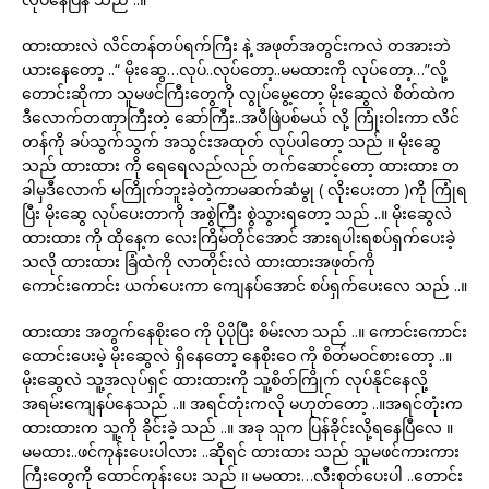
ထားထားလဲ လိင်တန်တပ်ရက်ကြီး နဲ့ အဖုတ်အတွင်းကလဲ တအားဘဲ
ယားနေတော့ ..“ မိုးဆွေ…လုပ်..လုပ်တော့..မမထားကို လုပ်တော့…”လို့
တောင်းဆိုကာ သူမဖင်ကြီးတွေကို လွုပ်မွေ့တော့ မိုးဆွေလဲ စိတ်ထဲက
ဒီလောက်တဏှာကြီးတဲ့ ဆော်ကြီး..အပီဖြဲပစ်မယ် လို့ ကြုံးဝါးကာ လိင်
တန်ကို ခပ်သွက်သွက် အသွင်းအထုတ် လုပ်ပါတော့ သည် ။ မိုးဆွေ
သည် ထားထား ကို ရေရေလည်လည် တက်ဆောင့်တော့ ထားထား တ
ခါမှဒီလောက် မကြိုက်ဘူးခဲ့တဲ့ကာမဆက်ဆံမွု ( လိုးပေးတာ )ကို ကြုံရ
ပြီး မိုးဆွေ လုပ်ပေးတာကို အစွဲကြီး စွဲသွားရတော့ သည် ..။ မိုးဆွေလဲ
ထားထား ကို ထိုနေ့က လေးကြိမ်တိုင်အောင် အားရပါးရစပ်ရှက်ပေးခဲ့
သလို ထားထား ခြံထဲကို လာတိုင်းလဲ ထားထားအဖုတ်ကို
ကောင်းကောင်း ယက်ပေးကာ ကျေနပ်အောင် စပ်ရှက်ပေးလေ သည် ..။
ထားထား အတွက်နေစိုးဝေ ကို ပိုပိုပြီး စိမ်းလာ သည် ..။ ကောင်းကောင်း
ထောင်းပေးမဲ့ မိုးဆွေလဲ ရှိနေတော့ နေစိုးဝေ ကို စိတ်မဝင်စားတော့ ..။
မိုးဆွေလဲ သူ့အလုပ်ရှင် ထားထားကို သူ့စိတ်ကြိုက် လုပ်နိုင်နေလို့
အရမ်းကျေနပ်နေသည် ..။ အရင်တုံးကလို မဟုတ်တော့ ..။အရင်တုံးက
ထားထားက သူ့ကို ခိုင်းခဲ့ သည် ..။ အခု သူက ပြန်ခိုင်းလို့ရနေပြီလေ ။
မမထား..ဖင်ကုန်းပေးပါလား ..ဆိုရင် ထားထား သည် သူမဖင်ကားကား
ကြီးတွေကို ထောင်ကုန်းပေး သည် ။ မမထား…လီးစုတ်ပေးပါ ..တောင်း