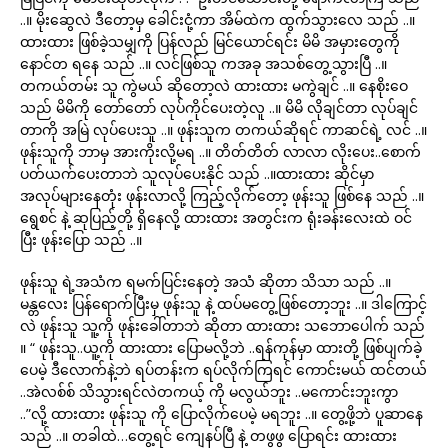
..။ မိုးဆွေလဲ ဒီတော့မှ ခေါင်းငုံ့ကာ အိမ်ထဲက ထွက်သွားလေ သည် ..။
ထားထား ဖြစ်ခဲ့သမျှကို ပြန်လည် မြင်ယောင်ရင်း မိမိ အမှားတွေကို
နောင်တ ရနေ သည် ..။ လင်ဖြစ်သူ ကအခု အသစ်တွေ့သွားပြီ ..။
တကယ်တမ်း သူ ကွဲမယ် ဆိုတော့လဲ ထားထား မကွဲချင် ..။ နေစိုးဝေ
သည် မိမိကို တော်တော် လုပ်ကိုင်ပေးတဲ့လူ ..။ မိမိ လိုချင်တာ လုပ်ချင်
တာကို အမြဲ လုပ်ပေးသူ ..။ ဖုန်းသူက တကယ်ဆိုရင် ကာဆင်ရဲ့ လင် ..။
ဖုန်းသူကို ဘာမှ အားကိုးလို့မရ ..။ တိတ်တိတ် လာလာ လိုးပေး..စောက်
ပတ်ယက်ပေးတာဘဲ သူလုပ်ပေးနိုင် သည် ..။ထားထား ဆိုင်မှာ
အလုပ်များနေတုံး ဖုန်းလာလို့ ကြည့်လိုက်တော့ ဖုန်းသူ ဖြစ်နေ သည် ..။
ရွေစင် နဲ့ ဆုပြည့်တို့ ရှိနေလို့ ထားထား အတွင်းက ရုံးခန်းလေးထဲ ဝင်
ပြီး ဖုန်းပြော သည် ..။
ဖုန်းသူ ရဲ့အသံက ရမက်ပြင်းနေတဲ့ အသံ ဆိုတာ သိသာ သည် ..။
မန္တလေး ပြန်ရောက်ပြီးမှ ဖုန်းသူ နဲ့ ထပ်မတွေ့ဖြစ်တော့ဘူး ..။ ဒါကြောင့်
လဲ ဖုန်းသူ သူ့ကို ဖုန်းခေါ်တာဘဲ ဆိုတာ ထားထား သဘောပေါက် သည်
။ “ ဖုန်းသူ..ယူ့ကို ထားထား ပြောမလို့ဘဲ ..ရန်ကုန်မှာ ထားတို့ ဖြစ်ပျက်ခဲ့
ပေမဲ့ ဒီလောက်နဲ့ဘဲ ရပ်တန်းက ရပ်လိုက်ကြရင် ကောင်းမယ် ထင်တယ်
..အဲလစ်စ် သိသွားရင်လဲတကယ့် ကို မလွယ်ဘူး ..မကောင်းဘူးကွာ
..”လို့ ထားထား ဖုန်းသူ ကို ပြောလိုက်ပေမဲ့ မရဘူး ..။ တွေ့ဖို့ဘဲ ပူဆာနေ
သည် ..။ တခါထဲ…တွေ့ရင် ကျေနပ်ပြီ နဲ့ တဖွဖွ ပြောရင်း ထားထား