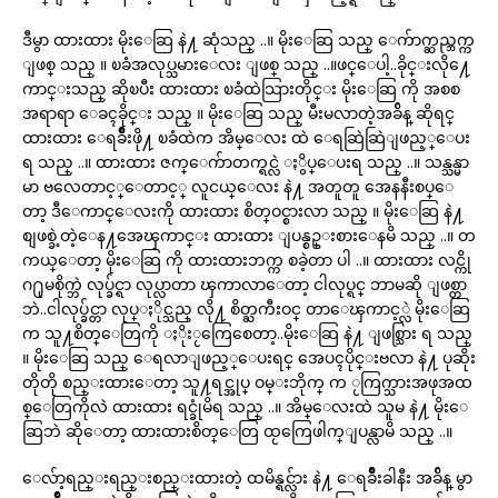
ဒီမွာ ထားထား မိုးေဆြ နဲ႔ ဆုံသည္ ..။ မိုးေဆြ သည္ ေက်ာက္ဆည္ဘက္က
ျဖစ္ သည္ ။ ၿခံအလုပ္သမားေလး ျဖစ္ သည္ ..။ဖင္ေပါ့..ခိုင္းလို႔ေ
ကာင္းသည္ ဆိုၿပီး ထားထား ၿခံထဲသြားတိုင္း မိုးေဆြ ကို အစစ
အရာရာ ေခၚခိုင္း သည္ ။ မိုးေဆြ သည္ မီးမလာတဲ့အခ်ိန္ ဆိုရင္
ထားထား ေရခ်ိဳးဖို႔ ၿခံထဲက အိမ္ေလး ထဲ ေရဆြဲဆြဲျဖည့္ေပး
ရ သည္ ..။ ထားထား ဇက္ေက်ာတက္ရင္လဲ ႏွိပ္ေပးရ သည္ ..။ သန္သန္မာ
မာ ဗလေတာင့္ေတာင့္ လူငယ္ေလး နဲ႔ အတူတူ အေနနီးစပ္ေ
တာ့ ဒီေကာင္ေလးကို ထားထား စိတ္ဝင္စားလာ သည္ ။ မိုးေဆြ နဲ႔
စျဖစ္ခဲ့တဲ့ေန႔အေၾကာင္း ထားထား ျပန္စဥ္းစားေနမိ သည္ ..။ တ
ကယ္ေတာ့ မိုးေဆြ ကို ထားထားဘက္က စခဲ့တာ ပါ ..။ ထားထား လင္ကို
ဂ႐ုမစိုက္ဘဲ လုပ္ခ်င္ရာ လုပ္လာတာ ၾကာလာေတာ့ ငါလုပ္ရင္ ဘာမဆို ျဖစ္တာ
ဘဲ..ငါလုပ္ခ်င္တာ လုပ္ႏိုင္သည္ လို႔ စိတ္ႀကီးဝင္ တာေၾကာင့္လဲ မိုးေဆြ
က သူ႔စိတ္ေတြကို ႏိုးႂကြေစေတာ့..မိုးေဆြ နဲ႔ ျဖစ္သြား ရ သည္
။ မိုးေဆြ သည္ ေရလာျဖည့္ေပးရင္ အေပၚပိုင္းဗလာ နဲ႔ ပုဆိုး
တိုတို စည္းထားေတာ့ သူ႔ရင္အုပ္ ဝမ္းဘိုက္ က ႂကြက္သားအဖုအထ
စ္ေတြကိုလဲ ထားထား ရင္ခုံမိရ သည္ ..။ အိမ္ေလးထဲ သူမ နဲ႔ မိုးေ
ဆြဘဲ ဆိုေတာ့ ထားထားစိတ္ေတြ ထႂကြေဖါက္ျပန္လာမိ သည္ ..။
ေလ်ာ့ရည္းရည္းစည္းထားတဲ့ ထမိန္ရင္လ်ား နဲ႔ ေရခ်ိဳးခါနီး အခ်ိန္ မွာ