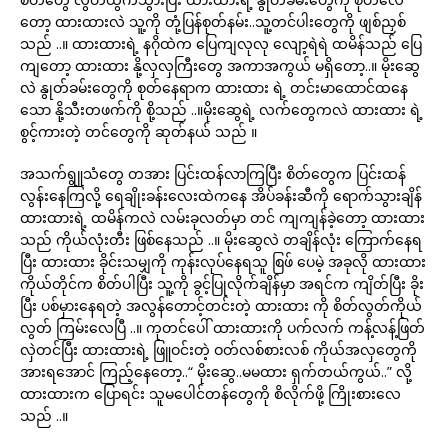
တော့ ထားထားလဲ သူ့ကို တုံ့ပြန်စုတ်နမ်း..သူ့တင်ပါးတွေကို ဖျစ်ညှစ်
သည် ..။ ထားထားရဲ့ နဂိုထဲက ပြေကျလုလု လျော့ရဲရဲ ထမိန်သည် ပြေ
ကျတော့ ထားထား နို့လှလှကြီးတွေ အကာအကွယ် မရှိတော့..။ မိုးဆွေ
လဲ နွုတ်ခမ်းတွေကို စုတ်နေရာက ထားထား ရဲ့ တင်းမာထောင်ထနေ
သော နို့သီးတဖက်ကို စို့သည် ..။မိုးဆွေရဲ့ လက်တွေကလဲ ထားထား ရဲ့
စွင့်ကားတဲ့ တင်တွေကို ဆုတ်နယ် သည် ။
အသက်ရွူသံတွေ တအား ပြင်းထန်လာကြပြီး စိတ်တွေက ပြင်းထန်
လွန်းနေကြလို့ ရေချိုးခန်းလေးထဲကနေ အိပ်ခန်းဆီကို ရောက်သွားချိန်
ထားထားရဲ့ ထမိန်ကလဲ လမ်းခုလတ်မှာ တင် ကျကျန်ခဲ့တော့ ထားထား
သည် ကိုယ်လုံးတီး ဖြစ်နေသည် ..။ မိုးဆွေလဲ တချိန်လုံး ကြောက်နေရ
ပြီး ထားထား ခိုင်းသမျှကို ကုန်းလုပ်နေရသူ စြဖ် ပေမဲ့ အခုလို ထားထား
ကိုယ်တိုင်က စိတ်ပါပြီး သူ့ကို ခွင့်ပြုလိုက်ချိန်မှာ အရင်က ကျိတ်ပြီး ခိုး
ပြီး ပစ်မှားနေရတဲ့ အလွန်တောင့်တင်းတဲ့ ထားထား ကို စိတ်လွတ်ကိုယ်
လွတ် ကြမ်းလေပြီ ..။ ကုတင်ပေါ် ထားထားကို ပက်လက် ကန့်လန့်ဖြတ်
လှဲတင်ပြီး ထားထားရဲ့ ဖြူဝင်းတဲ့ ဝတ်လစ်စားလစ် ကိုယ်အလှတွေကို
အားရအောင် ကြည့်နေတော့..“ မိုးဆွေ..မမထား ရှက်တယ်ကွယ်..” လို့
ထားထားက ပြောရင်း သူမပေါင်တန်တွေကို စိလိုက်ဖို့ ကြိုးစားလေ
သည် ..။