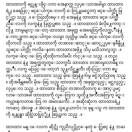
ထားထားကို ဖင္ကုန္းခိုင္းကာ အေနာက္က လုပ္ေသာအခါမွာ ထားထား
ရဲ႕ ခေရပြင့္ ဖင္ေပါက္ေလးကို ေတြ႕ျမင္ရေတာ့ ဖင္ေပါက္ကို ဖြ
င့္ခ်င္လာ သည္ ..။ ေသြးတိုးစမ္း တဲ့ အေနနဲ႔ ထားထား ဖင္ေပါက္ညိဳ
ညိဳေလးကို လက္မနဲ႔ ပြတ္သပ္ကစား သည္ ..။ ထားထားလဲ ခံလို႔ေကာင္း
လို႔ ဘာမွမျငင္းေတာ့ ထားထား အဖုတ္က အေရေတြကိုလက္ညႇိဳးနဲ႔
ေကာ္ယူကာ ဖင္ေပါက္ေလးမွာ သုတ္လိမ္းၿပီး ဖင္ေပါက္ေလးကို
ထိုးကလိ သည္ ။ ထားထားကို တအားေဆာင့္ေဆာင့္လုပ္ေနခ်ိန္မို႔
သူဖင္ေပါက္ကို ကလိေနတာ ထားထားအဖို႔ သိပ္ မသိသာလွဘူး ..။
လက္ေခ်ာင္းေတြ ထိုးထိုးကလိၿပီး က်င့္ေပး သည္ ..။ တည
ထားထား နဲ႔ အရက္အတူတူေသာက္ၿပီး ထားထား တအားမူးလာခ်ိန္ လ
က္ညႇိဳး..လက္မ မသြင္းေတာ့ဘဲ သူ႔လိင္တန္ႀကီး ထိုးသြင္းကာ စပ္ရွ
က္ေလ သည္ ..။ထားထား သည္ မိုးေဆြနဲ႔က်မွ ဖင္ခံဘူးသြားရ သည္
။ ထိုအခ်ိန္ကစၿပီး မိုးေဆြ သည္ ထားထား ကို အဖုတ္တလွည့္ ဖင္တလွည့္
လုပ္ေလ သည္ ..။ ထားထား စီးပြား တအားတိုးတက္ ေအာင္ျမင္
လာေသာအခါ ထားထားကို လူေတြက သူတို႔အက်ိဳးအတြက္ ခ်ဥ္း
ကပ္လာၾကတာေတြ က အမ်ားႀကီး…။ အဆိုးဆုံးက ထားထားရဲ႕
ကာဆင္ အဲလစ္စ္ ..။ အဲလစ္ နဲ႔ သူ႔ေယာက်ၤား ဖုန္းသူ က ထားထား
ကို ရန္ကုန္မွာ ဆိုင္ခြဲထပ္ဖြင့္ဖို႔ ဆြယ္ၾက သည္ ..။
ထားထား မန္းေလးက ဆိုင္ကို ကူညီလုပ္ကိုင္ေနတဲ့ ေ႐ြစင္ နဲ႔ ဘႀ