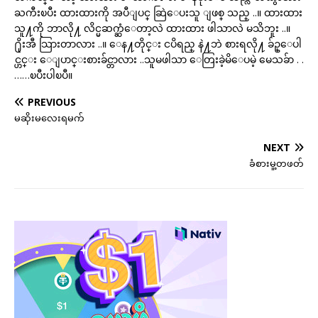
ႀကီးၿပီး ထားထားကို အပီျပင္ ဆြဲေပးသူ ျဖစ္ သည္ ..။ ထားထား
သူ႔ကို ဘာလို႔ လိင္မဆက္ဆံေတာ့လဲ ထားထား ဖါသာလဲ မသိဘူး ..။
႐ိုးအီ သြားတာလား ..။ ေန႔တိုင္း ငပိရည္ နဲ႔ဘဲ စားရလို႔ ခ်ဥ္ေပါ
င္ဟင္း ေျပာင္းစားခ်င္တာလား ..သူမဖါသာ ေတြးခဲ့မိေပမဲ့ မေသခ်ာ . .
……ၿပီးပါၿပီ။
PREVIOUS
မဆိုးမလေးရမက်
NEXT
ခံစားမူ့တဖတ်