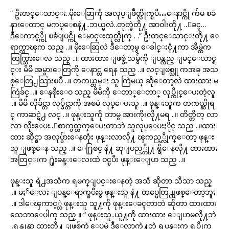
“ ဦးတင္ေသာင္း..မိုးေဆြကို အလုပ္ျဖဳတ္လိုက္ၿပီ…ေနာင္ကို က်မ ၿခံ
နားေတာင္ မကပ္ေစနဲ႔..ဘယ္မလဲ..တုတ္ခဲတို႔ အာဝါးတို႔ ..ေခၚ…
ဒီေကာင့္ကို ၿခံျပင္ကို ေမာင္းထုတ္လိုက္ . .” ဦးတင္ေသာင္းတို႔ ေ
ရာက္လာၾက သည္ ..။ မိုးေဆြလဲ ဒီေတာ့မွ ေခါင္းငုံ႔ကာ အိမ္ထဲက
ထြက္သြားေလ သည္ ..။ ထားထား ျဖစ္ခဲ့သမွ်ကို ျပန္လည္ ျမင္ေယာင္ရ
င္း မိမိ အမွားေတြကို ေနာင္တ ရေန သည္ ..။ လင္ျဖစ္သူ ကအခု အသ
စ္ေတြ႕သြားၿပီ ..။ တကယ္တမ္း သူ ကြဲမယ္ ဆိုေတာ့လဲ ထားထား မ
ကြဲခ်င္ ..။ ေနစိုးေဝ သည္ မိမိကို ေတာ္ေတာ္ လုပ္ကိုင္ေပးတဲ့လူ
..။ မိမိ လိုခ်င္တာ လုပ္ခ်င္တာကို အၿမဲ လုပ္ေပးသူ ..။ ဖုန္းသူက တကယ္ဆိုရ
င္ ကာဆင္ရဲ႕ လင္ ..။ ဖုန္းသူကို ဘာမွ အားကိုးလို႔မရ ..။ တိတ္တိတ္ လာ
လာ လိုးေပး..ေစာက္ပတ္ယက္ေပးတာဘဲ သူလုပ္ေပးႏိုင္ သည္ ..။ထား
ထား ဆိုင္မွာ အလုပ္မ်ားေနတုံး ဖုန္းလာလို႔ ၾကည့္လိုက္ေတာ့ ဖုန္း
သူ ျဖစ္ေန သည္ ..။ ေ႐ြစင္ နဲ႔ ဆုျပည့္တို႔ ရွိေနလို႔ ထားထား
အတြင္းက ႐ုံးခန္းေလးထဲ ဝင္ၿပီး ဖုန္းေျပာ သည္ ..။
ဖုန္းသူ ရဲ႕အသံက ရမက္ျပင္းေနတဲ့ အသံ ဆိုတာ သိသာ သည္
..။ မႏၲေလး ျပန္ေရာက္ၿပီးမွ ဖုန္းသူ နဲ႔ ထပ္မေတြ႕ျဖစ္ေတာ့ဘူး
..။ ဒါေၾကာင့္လဲ ဖုန္းသူ သူ႔ကို ဖုန္းေခၚတာဘဲ ဆိုတာ ထားထား
သေဘာေပါက္ သည္ ။ “ ဖုန္းသူ..ယူ႔ကို ထားထား ေျပာမလို႔ဘဲ
..ရန္ကုန္မွာ ထားတို႔ ျဖစ္ပ်က္ခဲ့ေပမဲ့ ဒီေလာက္နဲ႔ဘဲ ရပ္တန္းက ရပ္လိုက္ၾ