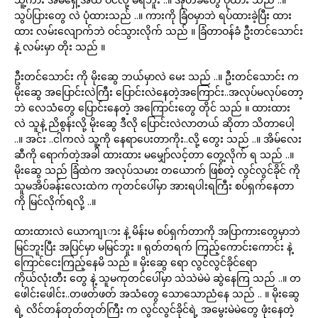
သွပ်ပြားတွေ လဲ ပုံထားသည် ..။ ကားကို ခြံဝမှာဘဲ ရပ်ထားခဲ့ပြီး ထား
ထား လမ်းလျောက်ဘဲ ဝင်သွားလိုက် သည် ။ ခြံတာဝန်ခံ ဦးတင်သောင်း
နဲ့ လမ်းမှာ တိုး သည် ။
ဦးတင်သောင်း ကို မိုးဆွေ ဘယ်မှာလဲ မေး သည် ..။ ဦးတင်သောင်း က
မိုးဆွေ အပြောင်းလဲကြီး ပြောင်းလဲနေတဲ့အကြောင်း..အလုပ်မလုပ်တော့
ဘဲ လေသံတွေ ပြောင်းနေတဲ့ အကြောင်းတွေ တိုင် သည် ။ ထားထား
လဲ သူနဲ့ ညိစွန်းလို့ မိုးဆွေ ဒီလို ပြောင်းလဲလာတယ် ဆိုတာ သိတာပေါ့
..။ အင်း ..ငါကလဲ သူ့ကို နေရာပေးတာကိုး..လို့ တွေး သည် ..။ အိမ်လေး
ဆီကို ရောက်တဲ့အခါ ထားထား မမျှော်လင့်တာ တွေ့လိုက် ရ သည် ..။
မိုးဆွေ သည် ခြံထဲက အလုပ်သမား တယောက် ဖြစ်တဲ့ လွင်လွင်ခိုင် ကို
သူမအိပ်ခန်းလေးထဲက ကုတင်ပေါ်မှာ အားရပါးရကြီး စပ်ရှက်နေတာ
ကို မြင်လိုက်ရလို့ ..။
ထားထားလဲ ယောကျၤား နဲ့ မိန်းမ စပ်ရှက်တာကို အပြာကားတွေမှာဘဲ
မြင်ဘူးပြီး အပြင်မှာ မမြင်ဘူး ။ ရုတ်တရက် ကြည့်ကောင်းကောင်း နဲ့
ကြောင်ငေးကြည့်နေမိ သည် ။ မိုးဆွေ ရော လွင်လွင်ခိုင်ရော
ကိုယ်လုံးတီး တွေ နဲ့ သူမကုတင်ပေါ်မှာ သဲသဲမဲမဲ ဆွဲနေကြ သည် ..။ တ
ဖေါင်းဖေါင်း..တဖတ်ဖတ် အသံတွေ သောသောညံနေ သည် .. ။ မိုးဆွေ
ရဲ့ လိင်တန်တုတ်တုတ်ကြီး က လွင်လွင်ခိုင်ရဲ့ အမွေးမဲမဲတွေ ဖုံးနေတဲ့