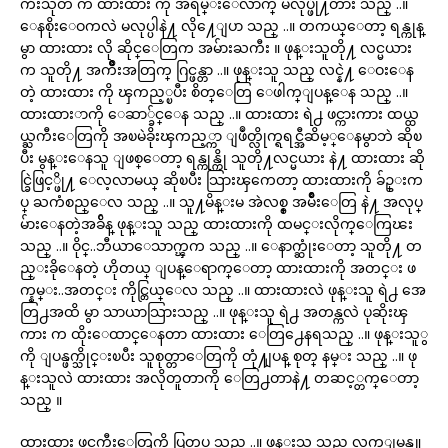
ကီးသုတ က ထားထား ကို အရမ္းေလ်ာက္ မလုပ္ဖို႔တား သည္ ..။
ေနစိုးေဝကလဲ မလုပ္ပါနဲ႔ လို႔ေျပာ သည္ ..။ တကယ္ေတာ့ ရန္ကုန္
မွာ ထားထား လို ဆိုင္ေတြက အမ်ားႀကီး ။ ဖုန္းသူတို႔ လင္မယား
က သူတို႔ အက်ိဳးအတြက္ ဂြင္ဖန္တာ ..။ ဖုန္းသူ သည္ လင္နဲ႔ ေဝးေန
တဲ့ ထားထား ကို ၾကည့္ၿပီး စိတ္ေတြ ေဖါက္ျပန္ေန သည္ ..။
ထားထားာကို ေဆာ္ခ်င္ေန သည္ ..။ ထားထား ရဲ႕ ဖင္ကားကား ထယ္ထ
ယ္ႀကီးေတြကို အၿမဲခိုးၾကည့္ကာ ျဖဳတ္လိုက္ရရင္အီဆိမ့္ေနမွာဘဲ ဆိုၿ
ပီး မွန္းေနသူ ျဖစ္ေတာ့ ရန္ကုန္ကို သူတို႔လင္မယား နဲ႔ ထားထား ဆို
င္ခြဲဖြင့္ဖို႔ ေလ့လာမယ္ ဆိုၿပီး သြားၾကေတာ့ ထားထားကို ခ်ဥ္းက
ပ္ ႀကံစည္ေလ သည္ ..။ သူ႔မိန္းမ အဲလစ္စ္ အမ်ိဳးေတြ နဲ႔ အလုပ္
မ်ားေနတဲ့အခ်ိန္ ဖုန္းသူ သည္ ထားထားကို ထမင္းလိုက္ေကြၽး
သည္ ..။ ဝိုင္..ဘီယာေသာက္ၾက သည္ ..။ ေနာက္ဆုံးေတာ့ သူတို႔ တ
ည္းခိုေနတဲ့ ဟိုတယ္ ျပန္ေရာက္ေတာ့ ထားထားကို အတင္း ဖ
က္နမ္း..အတင္း ကိုင္တြယ္ေလ သည္ ..။ ထားထားလဲ ဖုန္းသူ ရဲ႕ အေ
တြ႕အထိ မွာ သာယာသြားသည္ ..။ ဖုန္းသူ ရဲ႕ အတန္ကလဲ ပုဆိုးၾ
ကား က ထိုးေထာင္ေနတာ ထားထား ေတြ႕ေနရသည္ ..။ ဖုန္းသူွ
ကို ျပန္ဖက္သိုင္းၿပီး သူစုတ္တာေတြကို တုံ႔ျပန္ စုတ္ နမ္း သည္ ..။ ဖု
န္းသူလဲ ထားထား အလိုတူတာကို ေတြ႕တာနဲ႔ တဆင့္တက္ေတာ့
သည္ ။
ထားထား ဖင္ႀကီးေတြကို ပြတ္သပ္ သည္ ..။ ဖုန္းသူ သည္ လက္ျမန္သူ