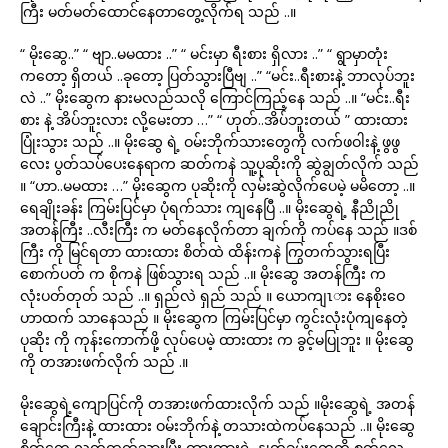
ကြီး မတ်မတ်ထောင်နေတာတွေ့လိုက်ရ သည် ..။
“ မိုးဆွေ..” “ ဗျာ..မမထား ..” “ မင်းမှာ ရီးစား ရှိလား ..” “ ရွာမှာတုံး
ကတော့ ရှိတယ် ..ခုတော့ ပြတ်သွားပြီဗျ ..” “မင်း..ရီးစားနဲ့ ဘာလုပ်ဘူး
လဲ ..” မိုးဆွေက နားမလည်သလို ကြောင်ကြည့်နေ သည် ..။ “မင်း..ရီး
စား နဲ့ အိပ်ဘူးလား လို့မေးတာ …” “ ဟုတ်..အိပ်ဘူးတယ် ” ထားထား
ပြုံးသွား သည် ..။ မိုးဆွေ ရဲ့ ဝမ်းဘိုက်သားတွေကို လက်ဖဝါးနဲ့ ဖွဖွ
လေး ပွတ်သပ်ပေးနေရာက ဆတ်ကနဲ သူ့ပုဆိုးကို ဆွဲချွတ်လိုက် သည်
။ “ဟာ..မမထား …” မိုးဆွေက ပုဆိုးကို လှမ်းဆွဲလိုက်ပေမဲ့ မမိတော့ ..။
ရေချိုးခန်း ကြမ်းပြင်မှာ ပုံရက်သား ကျနေပြီ ..။ မိုးဆွေရဲ့ နီညိုညို
အတန်ကြီး ..လီးကြီး က မတ်နေလိုက်တာ ချက်ကို ကပ်နေ သည် ။ဒစ်
ကြီး ကို မြင်ရတာ ထားထား စိတ်ထဲ ထိန်းကနဲ ကြွတက်သွားရပြီး
စောက်ပတ် က စိုကနဲ ဖြစ်သွားရ သည် ..။ မိုးဆွေ အတန်ကြီး က
လုံးပတ်တုတ် သည် ..။ ရှည်လဲ ရှည် သည် ။ ယောကျၤား နေစိုးဝေ
ဟာထက် သာနေသည် ။ မိုးဆွေက ကြမ်းပြင်မှာ ကွင်းလုံးပုံကျနေတဲ့
ပုဆိုး ကို ကုန်းကောက်ဖို့ လုပ်ပေမဲ့ ထားထား က ခွင့်မပြုဘူး ။ မိုးဆွေ
ကို တအားဖက်လိုက် သည် .။
မိုးဆွေရဲ့ကျောပြင်ကို တအားဖက်ထားလိုက် သည် ။မိုးဆွေရဲ့ အတန်
ချောင်းကြီးနဲ့ ထားထား ဝမ်းဘိုက်နဲ့ တသားထဲကပ်နေသည် ..။ မိုးဆွေ
စိတ်တွေ လွတ်ထွက်သွားပြီး ထားထားရဲ့ နွုတ်ခမ်းတွေကို စုတ်လေ