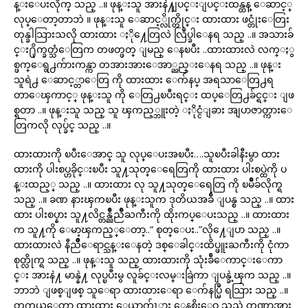
န္းေပးလိုက္ သည္ ..။ ဖုန္းသူ အားနဲ႔ျပင္းျပင္းထန္ထန္ ေဆာင့္
လုပ္ေတာ့တာဘဲ ။ ဖုန္းသူ ေဆာင့္လိုက္တိုင္း ထားထား ဖင္တုံးေတြး
တုန္ခါသြားသလို ထားထား ႏို႔ေတြလဲ လြဳပ္ခါေနရ သည္ ..။ အသားခ်
င္း႐ိုက္ခတ္သံေတြက တဖတ္ဖတ္ ျမည္ ေနၿပီး ..ထားထားလဲ လက္ႏွ
စ္ဖက္ေရွ႕က်ားကန္ကာ တအားအားေအာ္ညည္းေနရ သည္ ..။ ဖုန္း
သူရဲ႕ ေဆာင့္တာေတြ ကို ထားထား ေက်နပ္ အရသာေတြ႕ရ
တာေၾကာင့္ ဖုန္းသူ ကို ေတြ႕ၿပီးရင္း ထပ္ေတြ႕ခ်င္ရင္း ျဖ
စ္ရတာ ..။ ဖုန္းသူ သည္ သူ ၾကည့္ဘူးတဲ့ ႏိုင္ငံျခား အျပာဇာတ္ကားေ
တြကလို လုပ္ခ်င္ သည္ ..။
ထားထားကို ၿပီးေအာင္ သူ လုပ္ေပးအၿပီး….သူၿပီးခါနီးမွာ ထား
ထားကို ပါးစပ္ဟခိုင္းၿပီး သူ႔သုတ္ေရေတြကို ထားထား ပါးစပ္ထဲကို ပ
န္းထည့္ သည္ ..။ ထားထား လု သူ႔သုတ္ေရေတြ ကို ၿမိဳခ်လိုက္ရ
သည္ ..။ ခဏ နားၾကၿပီး ဖုန္းသူက ဒုတိယအခ်ီ ျပန္စ သည္ ..။ ထား
ထား ပါးစပ္နား သူ႔လိင္တန္ညိဳညိဳႀကီးကို ထိုးကပ္ေပးသည္ ..။ ထားထား
က သူ႔ကို ေမာ့ၾကည့္ေတာ့..“ စုတ္ေပး..”လို႔ေျပာ သည္ ..။
ထားထားလဲ နီညိဳေရာင္သန္းေနတဲ့ ဒစ္ေခါင္းထိပ္ဖူးႀကီးကို ငုံကာ
စုတ္လိုက္ရ သည္ ..။ ဖုန္းသူ သည္ ထားထားကို သုံးခ်ီေကာင္းေကာ
င္း အားနဲ႔ မာန္နဲ႔ လုပ္ၿပီးမွ လူခ်င္းလမ္းခြဲကာ ျပန္ခဲ့ၾက သည္ ..။
ဘာဘဲ ျဖစ္ျဖစ္ သူေရာ ထားထားေရာ ေက်နပ္မြဳ ရသြား သည္ ..။
တကယ္ေတာ့ ထားထား ေယာက်ၤား ေနစိုးေဝ သည္လဲ တဏွာအား