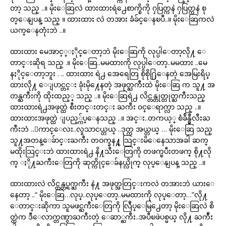
တာ့ သည္ ..။ မိုးေဆြလဲ ထားထားရဲ႕ေစာက္စိကို ႁပြတ္ကနဲ ႁပြတ္ကနဲ စု
တ္ေနျပန္ သည္ ။ ထားထား လဲ တအား ခံခ်င္ေနၿပီ..။ မိုးေဆြကလဲ
ယက္ေနတုံးဘဲ ..။
ထားထား မေအာင့္ႏိုင္ေတာ့ဘဲ မိုးေဆြကို လုပ္ပါေတာ့လို႔ ေ
တာင္းဆိုရ သည္ .။ မိုးေဆြ..မမထားကို လုပ္ပါေတာ့..မမထား ..မေ
နႏိုင္ေတာ့ဘူး . .. ထားထား ရဲ႕ အေရေတြ စိုစို႐ြဲေနတဲ့ အေမြးရိပ္
ထားလို႔ ေျပာင္တင္း ခုံးမို႔ေနတဲ့ အဖုတ္ႀကီးထဲ မိုးေဆြ က သူ႔ အ
တန္ႀကီးကို ထိုးထည့္ သည္ ..။ မိုးေဆြရဲ႕ လိင္တန္တုတ္တုတ္ႀကီးသည္
ထားထားရဲ႕အဖုတ္ထဲ စီးတင္းတင္း ႀကီး ဝင္ေရာက္လာ သည္ ..။
ထားထားအဖုတ္ထဲ ျပည့္က်ပ္ေနသည္ ..။ အင္း..တကယ့္ စံခ်ိန္မွီလီးႀ
ကီးဘဲ ..ေကာင္ေလး..လူသာငယ္တယ္ ..ဒုတ္က အယ္တယ္ … မိုးေဆြ သည္
သူ႔အတန္ေခ်ာင္းႀကီး တဝက္ခန႔္ သြင္းမိေနေသာအခါ ဆက္
မထိုးသြင္းဘဲ ထားထားရဲ႕ နိ႔သီးေတြကို တဖက္ၿပီးတဖက္ စို႔လို
က္ ႏို႔ႀကီးေတြကို ဆုတ္ကိုင္ေခ်နယ္လိုက္ လုပ္ေနျပန္ သည္ ..။
ထားထားလဲ လိင္တန္တပ္ရက္ႀကီး နဲ႔ အဖုတ္အတြင္းကလဲ တအားဘဲ ယားေ
နေတာ့ ..“ မိုးေဆြ…လုပ္..လုပ္ေတာ့..မမထားကို လုပ္ေတာ့…”လို႔
ေတာင္းဆိုကာ သူမဖင္ႀကီးေတြကို လြဳပ္ေမြ႕ေတာ့ မိုးေဆြလဲ စိ
တ္ထဲက ဒီေလာက္တဏွာႀကီးတဲ့ ေဆာ္ႀကီး..အပီၿဖဲပစ္မယ္ လို႔ ႀကဳံး