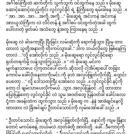
အင်္ဂါစပ်ကြီးထဲ ဆက်တိုက် သွက်သွက် ဝင်ထွက်နေ သည် ။ မိုးဆွေ
ဆောင့်ဆောင့်ထည့်တိုင်း လွင်လွင်ခိုင် ရဲ့ နို့ကြီးတွေ ရမ်းခါနေ သည် ..။
“ အာ…အာ…အာ…..အကို့..အကို့….” မိုးဆွေရဲ့ အင်းကနဲ အင်းကနဲ
အားယူသံကြီးက လဲ လိင်တန် နဲ့ အင်္ဂါစပ် ဝင်ထွက်တဲ့အခါ ထွက်
ပေါ်လာတဲ့ ဖွတ်ဖပ် အသံတွေ နဲ့အတူ ကြားနေရ သည် ..။
မိုးဆွေ လဲ ခါးကော့ပြီး ပြီးခြင်း လမ်းဆုံးကို ရောက်ရှိသွား ပြီးမှ ထား
ထားလဲ သူတို့အနားကို တိုးကပ်သွားခါ..“ ဒါက ဘယ်လိုတွေ ဖြစ်နေကြ
တာလဲ …”လို့ အော်လိုက် သည် ..။ မိုးဆွေရော လွင်လွင်ခိုင်ရော
ရုတ်တရက်မို့ လန့်သွားကြသည် ..။ “ ကဲ မိုးဆွေ..မင်းက
မျက်နှာသာပေး ငါ့ကုတင်ပေါ် တက်..ဆိုသလို ငါ့အိပ်ရာပေါ် တခြား
ကောင်မ ခေါ်လိုးနေတာကိုးမင်း..ကို ခုဘဲ အလုပ်ဖြုတ်လိုက်ပြီ…ဂျောင်း
ပေတော့ …” လို့ ဒေါသတကြီး အော်လေ သည် ..။ လွင်လွင်ခိုင်.နင့်ကို
တော့ ငါ ချမ်းသာပေးလိုက်မယ် ..သွား..အလုပ်ပြန်ဝင် ..လို့ ထားထား
ပြောပြန်တော့ လွင်လွင်ခိုင် လဲ သူမ အဝတ်တွေ ပြန်ဝတ်ခါ ခေါင်းလေး
ငုံ့ကာ အခန်းထဲက ထွက်သွား သည် ။ မိုးဆွေ က ..နဲနဲ အာခံချင်နေလို့
ထားထား လဲ ခြံအင်ချပ် ဦးတင်သောင်းကို လှမ်းအော်ခေါ် သည် ..။
“ ဦးတင်သောင်း..မိုးဆွေကို အလုပ်ဖြုတ်လိုက်ပြီ…နောင်ကို ကျမ ခြံနား
တောင် မကပ်စေနဲ့..ဘယ်မလဲ..တုတ်ခဲတို့ အာဝါးတို့ ..ခေါ်…ဒီကောင့်ကို
ခြံပြင်ကို မောင်းထုတ်လိုက် . .” ဦးတင်သောင်းတို့ ရောက်လာကြ သည်