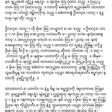
မ္ေရွ႕အထိ ဝင္လို႔ မရဘူး ..။ အုတ္ခဲေတြ ပုံထား သည္ ..။ သြပ္ျ
ပားေတြ လဲ ပုံထားသည္ ..။ ကားကို ၿခံဝမွာဘဲ ရပ္ထားခဲ့ၿပီး ထားထား
လမ္းေလ်ာက္ဘဲ ဝင္သြားလိုက္ သည္ ။ ၿခံတာဝန္ခံ ဦးတင္ေသာင္း နဲ႔
လမ္းမွာ တိုး သည္ ။
ဦးတင္ေသာင္း ကို မိုးေဆြ ဘယ္မွာလဲ ေမး သည္ ..။ ဦးတင္ေသာ
င္း က မိုးေဆြ အေျပာင္းလဲႀကီး ေျပာင္းလဲေနတဲ့အေၾ
ကာင္း..အလုပ္မလုပ္ေတာ့ဘဲ ေလသံေတြ ေျပာင္းေနတဲ့
အေၾကာင္းေတြ တိုင္ သည္ ။ ထားထား လဲ သူနဲ႔ ညိစြန္းလို႔
မိုးေဆြ ဒီလို ေျပာင္းလဲလာတယ္ ဆိုတာ သိတာေပါ့ ..။ အင္း
..ငါကလဲ သူ႔ကို ေနရာေပးတာကိုး..လို႔ ေတြး သည္ ..။ အိမ္ေ
လးဆီကို ေရာက္တဲ့အခါ ထားထား မေမွ်ာ္လင့္တာ ေတြ႕လိုက္ ရ သည္
..။ မိုးေဆြ သည္ ၿခံထဲက အလုပ္သမား တေယာက္ ျဖစ္တဲ့ လြင္လြင္ခိုင္ ကို
သူမအိပ္ခန္းေလးထဲက ကုတင္ေပၚမွာ အားရပါးရႀကီး စပ္ရွက္ေန
တာကို ျမင္လိုက္ရလို႔ ..။
ထားထားလဲ ေယာက်ၤား နဲ႔ မိန္းမ စပ္ရွက္တာကို အျပာကားေတြမွာ
ဘဲ ျမင္ဘူးၿပီး အျပင္မွာ မျမင္ဘူး ။ ႐ုတ္တရက္ ၾကည့္ေကာင္းေကာ
င္း နဲ႔ ေၾကာင္ေငးၾကည့္ေနမိ သည္ ။ မိုးေဆြ ေရာ လြင္လြ
င္ခိုင္ေရာ ကိုယ္လုံးတီး ေတြ နဲ႔ သူမကုတင္ေပၚမွာ သဲသဲမဲမဲ ဆြဲေ
နၾက သည္ ..။ တ ေဖါင္းေဖါင္း..တဖတ္ဖတ္ အသံေတြ ေ