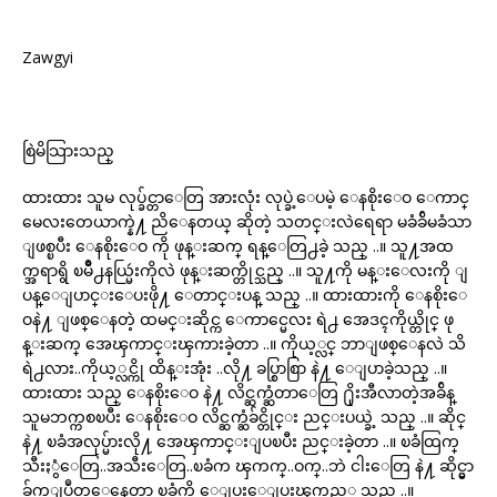
Zawgyi
စြဲမိသြားသည္
ထားထား သူမ လုပ္ခ်င္တာေတြ အားလုံး လုပ္ခဲ့ေပမဲ့ ေနစိုးေဝ ေကာင္
မေလးတေယာက္နဲ႔ ညိေနတယ္ ဆိုတဲ့ သတင္းလဲရေရာ မခံခ်ိမခံသာ
ျဖစ္ၿပီး ေနစိုးေဝ ကို ဖုန္းဆက္ ရန္ေတြ႕ခဲ့ သည္ ..။ သူ႔အထ
က္အရာရွိ ၿမိဳ႕နယ္မြဴးကိုလဲ ဖုန္းဆက္တိုင္သည္ ..။ သူ႔ကို မန္းေလးကို ျ
ပန္ေျပာင္းေပးဖို႔ ေတာင္းပန္ သည္ ..။ ထားထားကို ေနစိုးေ
ဝနဲ႔ ျဖစ္ေနတဲ့ ထမင္းဆိုင္က ေကာင္မေလး ရဲ႕ အေဒၚကိုယ္တိုင္ ဖု
န္းဆက္ အေၾကာင္းၾကားခဲ့တာ ..။ ကိုယ့္လင္ ဘာျဖစ္ေနလဲ သိ
ရဲ႕လား..ကိုယ့္လင္ကို ထိန္းအုံး ..လို႔ ခပ္စြာစြာ နဲ႔ ေျပာခဲ့သည္ ..။
ထားထား သည္ ေနစိုးေဝ နဲ႔ လိင္ဆက္ဆံတာေတြ ႐ိုးအီလာတဲ့အခ်ိန္
သူမဘက္ကစၿပီး ေနစိုးေဝ လိင္ဆက္ဆံခ်င္တိုင္း ညင္းပယ္ခဲ့ သည္ ..။ ဆိုင္
နဲ႔ ၿခံအလုပ္မ်ားလို႔ အေၾကာင္းျပၿပီး ညင္းခဲ့တာ ..။ ၿခံထြက္
သီးႏွံေတြ..အသီးေတြ..ၿခံက ၾကက္..ဝက္..ဘဲ ငါးေတြ နဲ႔ ဆိုင္မွာ
ခ်က္ျပဳတ္ေနေတာ့ ၿခံကို ေျပးေျပးၾကည့္ရ သည္ ..။