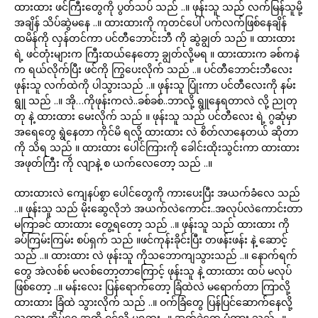
ထားထား ဖင်ကြီးတွေကို ပွတ်သပ် သည် ..။ ဖုန်းသူ သည် လက်မြန်သူမို့
အချိန် သိပ်ဆွဲမနေ ..။ ထားထားကို ကုတင်ပေါ် ပက်လက်ဖြစ်နေချိန်
ထမိန်ကို လှန်တင်ကာ ပင်တီဘောင်းဘီ ကို ဆွဲချွတ် သည် ။ ထားထား
ရဲ့ ဖင်တုံးများက ကြီးထယ်နေတော့ ချွတ်လို့မရ ။ ထားထားက ခစ်ကနဲ
က ရယ်လိုက်ပြီး ဖင်ကို ကြွပေးလိုက် သည် ..။ ပင်တီဘောင်းဘီလေး
ဖုန်းသူ လက်ထဲကို ပါသွားသည် ..။ ဖုန်းသူ ပြုံးကာ ပင်တီလေးကို နမ်း
ရွူ သည် ..။ အို…ကိုဖုန်းကလဲ..ခစ်ခစ်..ဘာလို့ ရွူနေရတာလဲ လို့ ညုတု
တု နဲ့ ထားထား မေးလိုက် သည် ။ ဖုန်းသူ သည် ပင်တီလေး ရဲ့ ဂွဆုံမှာ
အရေတွေ ရွဲနေတာ ကိုင်မိ ရလို့ ထားထား လဲ စိတ်လာနေတယ် ဆိုတာ
ကို သိရ သည် ။ ထားထား ပေါင်ကြားကို ခေါင်းထိုးသွင်းကာ ထားထား
အဖုတ်ကြီး ကို လျာနဲ့ စ ယက်လေတော့ သည် ..။
ထားထားလဲ ကျေနပ်စွာ ပေါင်တွေကို ကားပေးပြီး အယက်ခံလေ သည်
..။ ဖုန်းသူ သည် မိုးဆွေလိုဘဲ အယက်လဲကောင်း..အလုပ်လဲကောင်းတာ
မကြာခင် ထားထား တွေ့ရတော့ သည် ..။ ဖုန်းသူ သည် ထားထား ကို
ခပ်ကြမ်းကြမ်း စပ်ရှက် သည် ။ဖင်ကုန်းခိုင်းပြီး တဖန်းဖန်း နဲ့ ဆောင့်
သည် ..။ ထားထား လဲ ဖုန်းသူ ကိုသဘောကျသွားသည် ..။ နောက်ရက်
တွေ အဲလစ်စ် မလစ်တော့တာကြောင့် ဖုန်းသူ နဲ့ ထားထား ထပ် မလုပ်
ဖြစ်တော့ ..။ မန်းလေး ပြန်ရောက်တော့ ခြံထဲလဲ မရောက်တာ ကြာလို့
ထားထား ခြံထဲ သွားလိုက် သည် ..။ ဝက်ခြံတွေ ပြန်ပြင်ဆောက်နေလို့
သူ့ကား အိမ်ရှေ့အထိ ဝင်လို့ မရဘူး ..။ အုတ်ခဲတွေ ပုံထား သည် ..။