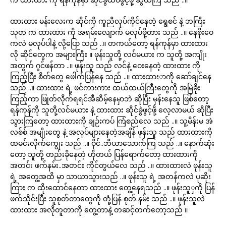
ထားထား မန်းလေးက ဆိုင်ကို ကူညီလုပ်ကိုင်နေတဲ့ ရွေစင် နဲ့ ဘကြီး
သုတ က ထားထား ကို အရမ်းလျောက် မလုပ်ဖို့တား သည် ..။ နေစိုးဝေ
ကလဲ မလုပ်ပါနဲ့ လို့ပြော သည် ..။ တကယ်တော့ ရန်ကုန်မှာ ထားထား
လို ဆိုင်တွေက အများကြီး ။ ဖုန်းသူတို့ လင်မယား က သူတို့ အကျိုး
အတွက် ဂွင်ဖန်တာ ..။ ဖုန်းသူ သည် လင်နဲ့ ဝေးနေတဲ့ ထားထား ကို
ကြည့်ပြီး စိတ်တွေ ဖေါက်ပြန်နေ သည် ..။ ထားထားာကို ဆော်ချင်နေ
သည် ..။ ထားထား ရဲ့ ဖင်ကားကား ထယ်ထယ်ကြီးတွေကို အမြဲခိုး
ကြည့်ကာ ဖြုတ်လိုက်ရရင်အီဆိမ့်နေမှာဘဲ ဆိုပြီး မှန်းနေသူ ဖြစ်တော့
ရန်ကုန်ကို သူတို့လင်မယား နဲ့ ထားထား ဆိုင်ခွဲဖွင့်ဖို့ လေ့လာမယ် ဆိုပြီး
သွားကြတော့ ထားထားကို ချဉ်းကပ် ကြံစည်လေ သည် ..။ သူ့မိန်းမ အဲ
လစ်စ် အမျိုးတွေ နဲ့ အလုပ်များနေတဲ့အချိန် ဖုန်းသူ သည် ထားထားကို
ထမင်းလိုက်ကျွေး သည် ..။ ဝိုင်..ဘီယာသောက်ကြ သည် ..။ နောက်ဆုံး
တော့ သူတို့ တည်းခိုနေတဲ့ ဟိုတယ် ပြန်ရောက်တော့ ထားထားကို
အတင်း ဖက်နမ်း..အတင်း ကိုင်တွယ်လေ သည် ..။ ထားထားလဲ ဖုန်းသူ
ရဲ့ အတွေ့အထိ မှာ သာယာသွားသည် ..။ ဖုန်းသူ ရဲ့ အတန်ကလဲ ပုဆိုး
ကြား က ထိုးထောင်နေတာ ထားထား တွေ့နေရသည် ..။ ဖုန်းသူှကို ပြန်
ဖက်သိုင်းပြီး သူစုတ်တာတွေကို တုံ့ပြန် စုတ် နမ်း သည် ..။ ဖုန်းသူလဲ
ထားထား အလိုတူတာကို တွေ့တာနဲ့ တဆင့်တက်တော့သည် ။