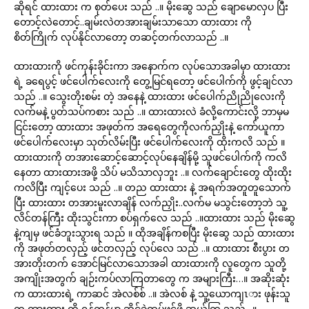
ဆိုရင် ထားထား က စုတ်ပေး သည် ..။ မိုးဆွေ သည် ချောမောလှပ ပြီး
တောင့်လဲတောင့်..ချမ်းလဲတအားချမ်းသာသော ထားထား ကို
စိတ်ကြိုက် လုပ်နိုင်လာတော့ တဆင့်တက်လာသည် ..။
ထားထားကို ဖင်ကုန်းခိုင်းကာ အနောက်က လုပ်သောအခါမှာ ထားထား
ရဲ့ ခရေပွင့် ဖင်ပေါက်လေးကို တွေ့မြင်ရတော့ ဖင်ပေါက်ကို ဖွင့်ချင်လာ
သည် ..။ သွေးတိုးစမ်း တဲ့ အနေနဲ့ ထားထား ဖင်ပေါက်ညိုညိုလေးကို
လက်မနဲ့ ပွတ်သပ်ကစား သည် ..။ ထားထားလဲ ခံလို့ကောင်းလို့ ဘာမှမ
ငြင်းတော့ ထားထား အဖုတ်က အရေတွေကိုလက်ညှိုးနဲ့ ကော်ယူကာ
ဖင်ပေါက်လေးမှာ သုတ်လိမ်းပြီး ဖင်ပေါက်လေးကို ထိုးကလိ သည် ။
ထားထားကို တအားဆောင့်ဆောင့်လုပ်နေချိန်မို့ သူဖင်ပေါက်ကို ကလိ
နေတာ ထားထားအဖို့ သိပ် မသိသာလှဘူး ..။ လက်ချောင်းတွေ ထိုးထိုး
ကလိပြီး ကျင့်ပေး သည် ..။ တည ထားထား နဲ့ အရက်အတူတူသောက်
ပြီး ထားထား တအားမူးလာချိန် လက်ညှိုး..လက်မ မသွင်းတော့ဘဲ သူ့
လိင်တန်ကြီး ထိုးသွင်းကာ စပ်ရှက်လေ သည် ..။ထားထား သည် မိုးဆွေ
နဲ့ကျမှ ဖင်ခံဘူးသွားရ သည် ။ ထိုအချိန်ကစပြီး မိုးဆွေ သည် ထားထား
ကို အဖုတ်တလှည့် ဖင်တလှည့် လုပ်လေ သည် ..။ ထားထား စီးပွား တ
အားတိုးတက် အောင်မြင်လာသောအခါ ထားထားကို လူတွေက သူတို့
အကျိုးအတွက် ချဉ်းကပ်လာကြတာတွေ က အများကြီး…။ အဆိုးဆုံး
က ထားထားရဲ့ ကာဆင် အဲလစ်စ် ..။ အဲလစ် နဲ့ သူ့ယောကျၤား ဖုန်းသူ
က ထားထား ကို ရန်ကုန်မှာ ဆိုင်ခွဲထပ်ဖွင့်ဖို့ ဆွယ်ကြ သည် ..။