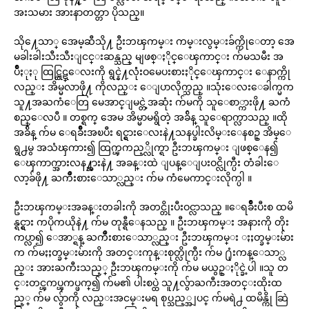
အးသမား အားနာတတ္တာ ပိုသည္။
သို႔ေသာ္ အေမ့ဆီသို႔ ဦးဘၾကမ္း ကမ္းလွမ္းခ်က္ကိုေတာ့ အေ
မခါးခါးသီးသီးျငင္းဆန္သည္ မျဖစ္ႏိုင္ေၾကာင္း က်မသမီး အ
ပ်ိဳႏုႏု ထြဋ္ထြဋ္ေလးကို ရွင္နဲ႔လုံံးဝမေပးစားႏိုင္ေၾကာင္း ေနာက္ကို
လည္း အိမ္မလာဖို႔ ‌ကိုလည္း ေျပာလိုက္သည္ ။သုံးေလးေခါက္မက
သူ႔အႀကံေတြ ‌မေအာင္ျမင္တဲ့အဆုံး က်မကို သူေစာ္ကားဖို႔ ႀကံ
စည္ေလပီ ။ တစ္ရက္ အေမ အိမ္မာမရွိတဲ့ အခ်ိန္ သူေရာက္လာသည္ ။ထို
အခ်ိန္ က်မ ေရခ်ိဳးအၿပီး ရင္ရွားေလးနဲ႔သနပ္ခါးလိမ္းေနစဥ္ အိမ္ေ
ရွ႕မွ အသံၾကား၍ ထြက္ၾကည့္လိုက္ရာ ဦးဘၾကမ္း ျဖစ္ေန၍
ေၾကာက္အားလန႔္အားနဲ႔ အခန္းထဲ ျပန္ေျပးဝင္လိုက္ပီး တံခါးေ
လာ့ခ်ဖို႔ ႀကိဳးစားေသာ္လည္း က်မ ကံမေကာင္းလိုက္ပါ ။
ဦးဘၾကမ္းအခန္းတခါးကို အတင္တိုးပီးဝင္လာသည္ ။ေရခ်ိဳးပီးစ ထမိ
န္ရင္ရွား ကပိုကယိုနဲ႔ ‌က်မ တုန္ရီေနသည္ ။ ဦးဘၾကမ္း အနားကို တိုး
ကပ္လာ၍ ေအာ္ရန္ ႀကိဳးစားေသာ္လည္း ဦးဘၾကမ္း ႏႈတ္ခမ္းမ်ား
က က်မႏႈတ္ခမ္းမ်ားကို အတင္းကုန္းစုတ္လိုက္ပီး က်မ ႐ုံးကန္ေသာ္လ
ည္း အားႀကီးသည့္ ဦးဘၾကမ္းကို က်မ မယွဥ္ႏိုင္ခဲ့ပါ ။သူ တ
င္းတင္ၾကပ္ၾကပ္ဖက္၍ က်မ၏ ပါးစပ္ထဲ သူ႔လွ်ာႀကီးအတင္းထိုးထ
ည့္ က်မ လွ်ာကို လည္းအငမ္းမရ စုပ္သည့္အျပင္ က်မရဲ႕ ထမိန္ကို ဆြဲ