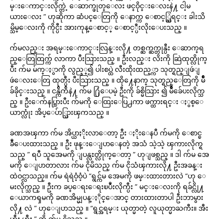
မ္းေကာင္းလိုက္တဲ့ ေဆာက္ဖုတ္ေလး ဖင္ဝိုင္းေလးနဲ႔ ငါ့မ
ယားေလး ” ဟုဆိုကာ ဆံပင္ေတြကို ေနာက္က ေစာင့္ဆြဲရင္း ခါးသိ
မ္သိမ္ေလးကို ကိုင္ပီး အားကုန္ေစာင့္ ေစာင့္ပီးလိုးေပးသည္ ။
က်မလည္း အရမ္းေကာင္းလြန္းလို႔ တစ္ဆက္ဆက္တုန္ပီး ေဆာက္‌ရ
ည္ေတြထြက္က် လာကာ ပီးသြားသည္ ။ ဦးလည္း လိးကို ဆြဲထုတ္လိုက္
ပီး က်မ မ်က္ႏွာကို လွည့္၍ ပါးစပ္ထဲ လီးထိုးထည့္ကာ သုတ္ရည္‌ျဖဴျ
ဖဴေလးေတြ ထုတ္ပီး ပီးသြားသည္ ။ ထို႔ေနာက္ သုတ္ရည္ေတြကို မ်ိဳ
ခ်ခိုင္းသည္ ။ ငန္က်ိက်ိနဲ႔ က်မ ႐ြံေပမဲ့ ဦးကို ခ်စ္မိသြား ၍ မ်ိဳခ်ေပးလိုက္သ
ည္ ။ ဦးေက်နပ္သြားပီး က်မကို ေထြးေပြ႕ကာ ဖက္ထားရင္း ႏွစ္ေ
ယာက္လုံး အိပ္ေပ်ာ္သြားၾကသည္ ။
ခဏအၾကာ က်မ အိပ္ယာႏိုးလာေတာ့ ဦး ႏိုးေနပီ က်မကို ေစာင္ၿ
ခဳံေပးထားသည္ ။ ဦး ဖုန္းေျပာေနတဲ့ အသံ သဲ့သဲ့ ၾကားလိုက္ရ
သည္ ” ရပီ သူအေမကို ျပန္လႊတ္လိုက္ေတာ့ ” ဟုျဖစ္သည္ ။ ဒါ က်မ အေ
မကို ေျပာတာလား က်မ ငိုမိသည္ က်မ ငိုသံၾကားလို႔ ဦးအခန္း
ထဲဝင္လာသည္။ က်မ ရဲရဲဝံ့ဝံ့ပဲ “ရွင္က်မ အေမကို ဖမ္းထားတားလဲ “ဟု ေ
မးလိုက္သည္ ။ ဦးက ခပ္ေရးေရးၿပဳံးလိုက္ပီး ” မင္းေလးကို ရခ်င္လို႔
ေယာကၡမကို ခဏအိမ္မျပန္ႏိုင္ေအာင္ တားထားတာပါ ဦးဘာမွား
လို႔ လဲ ” ဟုေျပာသည္ ။ “ရွင္အရမ္း ယုတ္မာတဲ့ လူယုတ္မာႀကီး။ အီး
ဟီး ဟီး ” ဆို က်မ ငိုသည္ ။