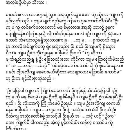
ဖာတန်းပို့ပစ်မှာ သိလား ။
စောက်စကား လာမများနဲ့ သွား အခုထွက်သွားးးးးး” ဟု ဆိုကာ ကျမ ကို
နှင်လွှတ်သည် ။ ကျမ မျက်ရည်တွေကြားက ဒူးထောက်လိုက်ပီး “ဦး
ကျမ ကို တစ်စက်လေးတောင် မချစ်ဖူးလား။ အာ့ဆို ဘာလို့ ခုနက
ရေချိုးခန်းထဲကြာနေလို့ လိုက်စိတ်ပူနေသေးလဲ ။ဦး ကျမ ကို နဲနဲလေး
တောင် သံယောဇဉ်မရှိဘူးလား။ကျမ …….ကျမ …….ရှက်တယ် ကျမ
မှာ ဘာလိုအပ်ချက်တွေ ရှိနေလို့လည်း ဦး ရယ် ဦးကျမကို ရိုးသွား
ပီလား ကျမ ဦးအလိုကျနေပေးပါ့မယ် ဦးရယ် ” ဟု ဆိုကာ
မျက်ရည်လည်ရွှဲ နဲ့ ဦး ခြေသလုံးလေး ကိုင်ကာ ကျမ ပြောလိုက်မိသည်
။ ” အ …….ဟင့် …….ဟင့် ” “မင်းအဲ့လောက်တောင် ငါ့ကို စွဲလမ်းနေလား
။ မင်း ငါ့အလိုကျ နေပေးမယ်ဆို‌တာ သေချာလား ပြောစမ်း ကောင်မ ”
ဟု ဦးက ရင့်သီးစွာဆိုသည် ။
“ဦး ပြောပါ ကျမ ကို ကြိုက်သလောက် ဦးရင့်ရင့်သီးသီးပြောပါ ။ဦး
ကျမ ကို မချစ်ပေမဲ့ ကျမ ဦးကို ချစ်မိနေပီ ။ ကျမ ဦးကို စွဲလမ်းနေပီ ဦး
ရယ် ။ ဦး လိုးတာကို ကြိုက်နေပီ ဦးရယ် ။ ကျမ ဦးအလိုကျ တကယ်
နေပေးပါ့မယ် ။ ကျမ …..ကျမ က ဦးရဲ့ အသုံးတော် ခံပါ ဦးရယ် ဦး
စိတ်ကျ အသုံးတော်ခံဖို့ အသင့်ပါ ဦးရယ် အ …..ဟင့် ဟင့် ” ဦးက ”
အေး ကြိုက်ပီ ငါကလည်း အဲ့လို ပွင့်လင်းပီး ထန်တဲ့ ကောင်မ ကို
ကြိုက်တာ ။