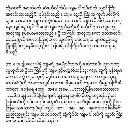
ထို့နောက် အဝတ်စကို ဆွဲဖယ်လိုက်ပီး ကျမ ပါးစပ်ထဲကို သူ့လီးကြီး
အတင်းထိုးထည့်ပီး စုပ်ခိုင်းသည် ။ ကျမ သူ့လီးကြီးကို ကိုက်ပစ်လိုက်
ချင်သော်လည်း ကျမ အလိုးခံရတဲ့ အရသာကို ကျမ သိလိုက်သည် ကျ
မနာကျင်နေသည် ဒါပေမဲ့ ကျမ သူ့လီးကြီးကို မကိုက်ရက် ကျမ သူ့
အလိုကျ စုပ်ပေးမိတော့သည် ။ ဦးဘကြမ်း အလိုကျကော ဇွတ်အတင်း
ထ်ုးထည့်လိုက်တာကြောင့်ကော သူ့လီးကို စုပ်ပေးရင်း မျက်ရည်တွေ
ဖြိုင်ဖြိုင်ကျနေမိပေမဲ့ ဦးဘကြမ်းရဲ့ လီးကြီးကိုတော့ သဘောကျနေ
မိသည် ။
(ကျမ အပျိုလေး ဒါမဲ့ ကျမရဲ့ အပျိုစင်ဘဝကို စော်ကားပီး ယူသွားတဲ့
လူယုတ်မာ ဦးဘကြမ်းကို ကျမ ခွင့်မလွှတ်သင့်ဘူး ကျမ သူ့ကို မုန်းရမာ
လေ ဘာလို့ ကျမ သူ့ကို မမုန်းဘဲ သဘောကျနေရတာလဲ ကျမ သူ့ရဲ့
ဆက်ဆံပုံကို သဘောကျမိတာလား ဒါမှမဟုတ် ကျမ အလိုရမ္မက်ကြီးမိ
တာလား ဝေခွဲမရ တော့ ) အမေ အမေ……ဘာလို့ပြန်မလာသေးတာလဲ
……..ဒီအချိန်ဆို အိမ်ပြန်ရောက်ချိန်တန်နေပါပီ စိတ်၌တွေးရင်း ဦးဘ
ကြမ်းလီးကို စုပ်ပေးရင်း တွေးမိသည် ။ ကျမ လီးစုပ်ပေးသည်ကို ဦးဘ
ကြမ်း သဘောကျပုံရပါသည် “အား…..အာ….အာ့….အားးးးးးးးးစ်စ်စ်စ်စ်”
ညည်းညူရင်း ကျမ ဆံပင်တွေကို ဆွဲကိုင်ပီး ကျမ ပါးစပ်ကို သူ့လီးကြီး
စောင့်စောင့် ထိုးပီး လိုးပါသည် ။