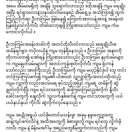
အမေ အိမ်မာမရှိတဲ့ အချိန် သူရောက်လာသည် ။ထိုအချိန် ကျမ ရေချိုး
အပြီး ရင်ရှားလေးနဲ့သနပ်ခါးလိမ်းနေစဉ် အိမ်ရှေ့မှ အသံကြား၍ ထွက်
ကြည့်လိုက်ရာ ဦးဘကြမ်း ဖြစ်နေ၍ ကြောက်အားလန့်အားနဲ့ အခန်းထဲ
ပြန်ပြေးဝင်လိုက်ပီး တံခါးလော့ချဖို့ ကြိုးစားသော်လည်း ကျမ ကံမ
ကောင်းလိုက်ပါ ။
ဦးဘကြမ်းအခန်းတခါးကို အတင်တိုးပီးဝင်လာသည် ။ရေချိုးပီးစ
ထမိန်ရင်ရှား ကပိုကယိုနဲ့ ‌ကျမ တုန်ရီနေသည် ။ ဦးဘကြမ်း အနားကို
တိုးကပ်လာ၍ အော်ရန် ကြိုးစားသော်လည်း ဦးဘကြမ်း နှုတ်ခမ်းများ
က ကျမနှုတ်ခမ်းများကို အတင်းကုန်းစုတ်လိုက်ပီး ကျမ ရုံးကန်
သော်လည်း အားကြီးသည့် ဦးဘကြမ်းကို ကျမ မယှဉ်နိုင်ခဲ့ပါ ။သူ တင်း
တင်ကြပ်ကြပ်ဖက်၍ ကျမ၏ ပါးစပ်ထဲ သူ့လျှာကြီးအတင်းထိုးထည့်
ကျမ လျှာကို လည်းအငမ်းမရ စုပ်သည့်အပြင် ကျမရဲ့ ထမိန်ကို ဆွဲ
ချွတ်လိုက်ပြီး ကျမ ရင်သားတွေကို ခပ်ကြမ်းကြမ်းညှစ်လိုက် နို့သီး
ခေါင်းတွေကို ချေလိုက် သူ့လက်နှစ်ဖက်နဲ့ ကျမ တင်သားတွေကို ပယ်
ပယ်နှယ်နှယ် ကိုင်ပီး ဆွဲလိုက်လုပ်နေသည် ။
ကျမ အပျိုအရွယ် ‌ယင်ဖိုတောင်မသန်းဖူး အခုမှ နဖူးတွေ့ဒူးတွေ့
ဆန့်ကျင်ဖက်လိင်နဲ့ အထိအတွေ့ကို ခံစားဖူးလို့ ကျမ ရင်တွေ လှိုက်ဖို
လာပီး ကျမ နဲ့ မိန်းမအင်္ဂါမှ အရည်တွေစိမ့်ထွက်လာသည်ကို ကျမ