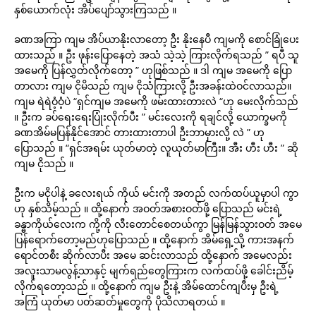
နှစ်ယောက်လုံး အိပ်ပျော်သွားကြသည် ။
ခဏအကြာ ကျမ အိပ်ယာနိုးလာတော့ ဦး နိုးနေပီ ကျမကို စောင်ခြုံပေး
ထားသည် ။ ဦး ဖုန်းပြောနေတဲ့ အသံ သဲ့သဲ့ ကြားလိုက်ရသည် ” ရပီ သူ
အမေကို ပြန်လွှတ်လိုက်တော့ ” ဟုဖြစ်သည် ။ ဒါ ကျမ အမေကို ပြော
တာလား ကျမ ငိုမိသည် ကျမ ငိုသံကြားလို့ ဦးအခန်းထဲဝင်လာသည်။
ကျမ ရဲရဲဝံ့ဝံ့ပဲ “ရှင်ကျမ အမေကို ဖမ်းထားတားလဲ “ဟု မေးလိုက်သည်
။ ဦးက ခပ်ရေးရေးပြုံးလိုက်ပီး ” မင်းလေးကို ရချင်လို့ ယောက္ခမကို
ခဏအိမ်မပြန်နိုင်အောင် တားထားတာပါ ဦးဘာမှားလို့ လဲ ” ဟု
ပြောသည် ။ “ရှင်အရမ်း ယုတ်မာတဲ့ လူယုတ်မာကြီး။ အီး ဟီး ဟီး ” ဆို
ကျမ ငိုသည် ။
ဦးက မငိုပါနဲ့ ခလေးရယ် ကိုယ် မင်းကို အတည် လက်ထပ်ယူမှာပါ ကွာ
ဟု နှစ်သိမ့်သည် ။ ထို့နောက် အဝတ်အစားဝတ်ဖို့ ပြောသည် မင်းရဲ့
ခန္ဓာကိုယ်လေးက ကို့ကို လီးတောင်စေတယ်ကွာ မြန်မြန်သွားဝတ် အမေ
ပြန်ရောက်တော့မည်ဟုပြောသည် ။ ထို့နောက် အိမ်ရှေ့သို့ ကားအနက်
ရောင်တစီး ဆိုက်လာပီး အမေ ဆင်းလာသည် ထို့နောက် အမေလည်း
အလူးသာမလွန့်သာနှင့် မျက်ရည်တွေကြားက လက်ထပ်ဖို့ ခေါင်းညိမ့်
လိုက်ရတော့သည် ။ ထို့နောက် ကျမ ဦးနဲ့ အိမ်ထောင်ကျပီးမှ ဦးရဲ့
အကြံ ယုတ်မာ ပတ်ဆတ်မှုတွေကို ပိုသိလာရတယ် ။