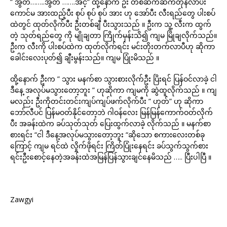
” အွတ်……..အွတ် …….အင့်” ထို့နောက် ဦး တစ်ဆက်ဆက်တုန်လာပီး
ကောင်မ အားထည့်ပီး စုပ် စုပ် စုပ် အား ဟု အော်ပီး လီးရည်တွေ ပါးစပ်
ထဲတွင် ထုတ်လိုက်ပီး ဦးတစ်ချီ ပီးသွားသည် ။ ဦးက သူ့ လီးက ထွက်
တဲ့ သုတ်ရည်တွေ ကို မျိုချတာ ကြိုက်မှန်းသိ၍ ကျမ မြိုချလိုက်သည်။
ဦးက လီးကို ပါးစပ်ထဲက ထုတ်လိုက်ရင်း မင်းတိုးတက်လာပီဟု ဆိုကာ
ခေါင်းလေးပုတ်၍ ချီးမွန်းသည်။ ကျမ ပြုံးမိသည် ။
ထို့နောက် ဦးက ” သွား မနက်စာ သွားစားလိုက်ဦး ပြိးရင် ပြန်ဝင်လာခဲ့ ငါ
ဒီနေ့ အလုပ်မသွားတော့ဘူး ” ဟုဆိုကာ ကျမကို ဆွဲထူလိုက်သည် ။ ကျ
မလည်း ဦးကိုတင်းတင်းကျပ်ကျပ်ဖက်လိုက်ပီး ” ဟုတ်” ဟု ‌ဆိုကာ
ဘော်လီပင် ပြန်မဝတ်နိုင်တော့ဘဲ ဂါဝန်လေး မြန်မြန်ကောက်ဝတ်လိုက်
ပီး အခန်းထဲက ခပ်သုတ်သုတ် ပြေးထွက်လာခဲ့ လိုက်သည် ။ မနက်စာ
စားရင်း “ငါ ဒီနေ့အလုပ်မသွားတော့ဘူး “ဆိုသော စကားလေးတစ်ခု
ကြောင့် ကျမ ရင်ထဲ လှိုက်ဖိုရင်း ကြိတ်ပြုံးနေရင်း ခပ်သွက်သွက်စား
ရင်းဦးစောင့်နေတဲ့အခန်းထဲအမြန်ပြန်သွားချင်‌နေမိသည် ….. ပြီးပါပြီ ။
Zawgyi