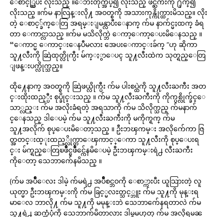
‌ေစာင့္ဆြဲပီး လိုးသည္ ။ေဘးတိုက္အိပ္၍ လိုးသည္ ဖင္ႀကီးကို ႐ိုက္၍
လိုးသည္ ။က်မ နာလြန္းလို႔ အဝတ္စကို အသားကုန္ကိုက္ထားမိသည္။ လိုး
တဲ့ ေစာင့္ခ်က္ေတြ အရမ္းျမန္လာပီးေနာက္ က်မ နာက်င္မႈထက္ ခံရ
တာ ေကာင္လာသည္ ။က်မ မသိလိုက္ဘဲ ေကာ့ေကာ့ေပးမိေနသည္ ။
“ေကာင္မ ေကာင္းေနပီမလား အေပးေကာင္းခ်က္ “ဟု ဆိုကာ
သူ႔လီးကို ဆြဲထုတ္လိုက္ပီး မ်က္ႏွာေပၚ သူ႔လီးထဲက သုတ္ရည္ေတြ
ျဖန္းပက္လိုက္သည္။
ထို႔ေနာက္ အဝတ္စကို ဆြဲဖယ္လိုက္ပီး က်မ ပါးစပ္ထဲကို သူ႔လီးႀကီး အတ
င္းထိုးထည့္ပီး စုပ္ခိုင္းသည္ ။ က်မ သူ႔လီးႀကီးကို ကိုက္ပစ္လိုက္ခ်င္ေ
သာ္လည္း က်မ အလိုးခံရတဲ့ အရသာကို က်မ သိလိုက္သည္ က်မနာက်
င္ေနသည္ ဒါေပမဲ့ က်မ သူ႔လီးႀကီးကို မကိုက္ရက္ က်မ
သူ႔အလိုက် စုပ္ေပးမိေတာ့သည္ ။ ဦးဘၾကမ္း အလိုက်ေကာ ဇြ
တ္အတင္းထ္ုးထည့္လိုက္တာေၾကာင့္ေကာ သူ႔လီးကို စုပ္ေပးရ
င္း မ်က္ရည္ေတြၿဖိဳင္ၿဖိဳင္က်ေနမိေပမဲ့ ဦးဘၾကမ္းရဲ႕ လီးႀကီး
ကိုေတာ့ သေဘာက်ေနမိသည္ ။
(က်မ အပ်ိဳေလး ဒါမဲ့ က်မရဲ႕ အပ်ိဳစင္ဘဝကို ေစာ္ကားပီး ယူသြားတဲ့ လူ
ယုတ္မာ ဦးဘၾကမ္းကို က်မ ခြင့္မလႊတ္သင့္ဘူး က်မ သူ႔ကို မုန္းရ
မာေလ ဘာလို႔ က်မ သူ႔ကို မမုန္းဘဲ သေဘာက်ေနရတာလဲ က်မ
သူ႔ရဲ႕ ဆက္ဆံပုံကို သေဘာက်မိတာလား ဒါမွမဟုတ္ က်မ အလိုရမၼ