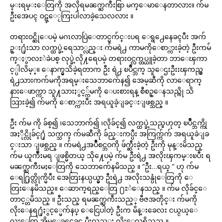
မ္းရမ္းေတြကို အလိုရမၼက္ႀကီးစြာ မက္ေမာေနတာလား။ က်မ
ဦးအေပၚ ဝဋ္ေႂကြးပါလာခဲ့သေလလား ။
တရားဝင္ဆိုေပမဲ့ မဂၤလာပြဲေတာင္မက်င္းပရ ေရွ႕ေနေခၚပီး အက်
ဥ္း႐ုံးသာ လက္ထပ္ခဲ့ရေသာ္လည္း က်မရဲ႕ ကာမကိုေစာ္ကားခဲ့တဲ့ ဦးကမ်
က္ႏွာလႊဲခဲပစ္ လုပ္ခဲ့လို႔ရေပမဲ့ တရားဝင္လက္ထပ္ယူခဲ့တာ ဘာေၾကာ
င့္ပါလိမ့္။ ေနာက္မွသိခဲ့ရတာက ဦး ရဲ႕ ၿပိဳင္ဘက္ သူေဌးဦးးၾကည္လွ
ရဲ႕သားကက်မကိုအရမ္းသေဘာက်ေန၍ အေမ့ဆီကို လာ‌ေရာက္
နားေဖာက္ကာ သူ႔သားႏွင့္က်မကို ေပးစားရန္ စီစဥ္ေနသည္ကို သိ
သြားခဲ့၍ က်မကို ေစာ္ကားပီး အရယူခဲ့ျခင္းျဖစ္သည္ ။
ဦး က်မ ကို ခ်စ္၍ ၊သေဘာက်၍ ၊လိုခ်င္၍ လက္ထပ္ခဲ့သည္မဟုတ္ ၿပိဳင္ဘက္ကို
အႏိုင္လိုခ်င္႐ုံ သက္သက္ က်မဆီကို ခ်ည္းကပ္ပီး အကြက္က်က် အရယူခဲျခ
င္းသာ ျဖစ္သည္ ။ က်မရဲ႕အပ်ိဳစင္ဘဝကို ဖ်က္ဆီးခဲ့တဲ့ ဦးကို မုန္းမိသည္
က်မ ယူက်ဳံးမရ ျဖစ္မိတယ္ သို႔ေပမဲ့ က်မ ဦးရဲ႕ အလိုးၾကမ္းၿပီး ရ
မၼက္ႀကီးမႈေတြကို သေဘာ‌က်ေနမိသည္ ။ “ဦး…ရယ္ ” ဟု က်မ
ေရ႐ြတ္လိုက္မိပီး အေတြးနယ္ပယ္မွာ ဦးရဲ႕ အလိုးသန္ပုံေတြကို ေ
တြး‌ေနမိသည္။ ေဆာက္‌ရည္ေတြ ႐ႊဲေနသည္ ။ က်မ လိုခ်င္ေ
တာင့္တမိသည္ ။ ဦးသည္ ရမၼက္ႀကီးသည့္ ဗီဇအတိုင္း က်မကို
လိုးေနရ႐ုံႏွင့္မေက်နပ္ ေငြေပါတဲ့ ဦးက မိန္းခေလး ငယ္ငယ္ေ
လးေတြ အိမ္ေခၚေခၚ ပီးလည္း လိုးေလ့ရွိသည္ ။