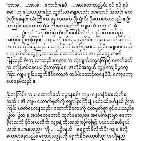
“အားစ် …….အားစ် ….ကောင်းနေပီ ……အားလေးထည့်ပီး စုပ် စုပ် စုပ်
စမ်း “ဟု ပြောလည်းပြော သူ့လီးတချောင်းလုံး ဝင်အောင် အတင်း စော
င့်လိုးနေရင်း လီးကြီးက ခုန ကထက် ပိုကြီးပီး ပိုတောင်လာ‌သည် ။ ဦး
ဘကြမ်း‌ နောက်တကြိမ် လိုးတော့မည်ကို ကျမ သိသည် ။” အို
…………..ဦးရယ် ” ဟု စိတ်မှ တီးတိုးခေါ်မိလိုက်သည် ။ ထင်သည့်
အတိုင်း ဦးဘကြမ်း …ကျမ ကို ပစ်လှဲချလိုက်ပီး ကျမ ဆောက်ဖုတ်ထဲ
လက်ထည့်ပီးမွှေသည် ဆောက်စိကို လက်နဲ့အားထည့်ပီး ချေပေးသည်
။ ကျမ စိတ်တွေကြွလာသည် ဆောက်ဖုတ်က အရည်တွေ တဖန်
ပြန်လည် စီးကျလာသည် ။ စောန က လိုးချက်တွေကြောင့် စောက်ဖုတ်
က ကျိန်းစပ်နေပေမဲ့ ဦးဘကြမ်းရဲ့ အကိုင်အတွယ် ကျွမ်းကျင်မှုတွေ
ကြား ကျမ ရုန်းမထွက်နိုင်တော့ဘဲ ထပ်ပီးတောင့်တနေမိပီး ကော့ကော့
ပေးနေမိသည် ။
ဦးဘကြမ်း ကျမ ဆောက်ဖုတ် မွှေနေရင်း ကျမ နွေးခနဲခံစားလိုက်ရ
သည် ။ အို ကျမ ဆောက်ဖုတ်ကို လျှာပြားကြီးနဲ့ ပယ်ပယ်နယ်နယ် ဦးဘ
ကြမ်း ယတ်‌ပေး‌နေသည်။ ဆောက်စိလေးကို ငတ်မွတ်စွာ စုပ်ပေးသည်။
ပြွတ် ပြွတ် နဲ့ အသံတွေတောင် ထွက်နေသည်။ အပေါက်နားမှာ စကော
ဝိုင်းသလို ဝိုင်းပေးလိုက် လျှာနဲ့ ထိုးထည်းလိုက်ဖြင့် ပယ်ပယ်နယ်နယ်
ယတ် ပေးနေသည်။ “အို ……..ဦးရယ် ” ရေရွတ်မိလိုက်ပီး ကျမ ခံလို့
ကောင်းနေသည်။ ကောင်းလွန်းလို့ မရှက်နိုင်‌တော့ပါဘူး အပျိုရည်