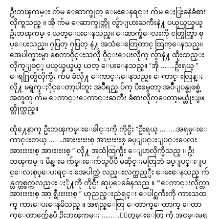
ဦးဘၾကမ္း က်မ ေဆာက္ဖုတ္ ေမႊေနရင္း က်မ ေႏြးခနဲခံစား
လိုက္ရသည္ ။ အို က်မ ေဆာက္ဖုတ္ကို လွ်ာျပားႀကီးနဲ႔ ပယ္ပယ္နယ္နယ္
ဦးဘၾကမ္း ယတ္‌ေပး‌ေနသည္။ ေဆာက္စိေလးကို ငတ္မြတ္စြာ စု
ပ္ေပးသည္။ ႁပြတ္ ႁပြတ္ နဲ႔ အသံေတြေတာင္ ထြက္ေနသည္။
အေပါက္နားမွာ စေကာဝိုင္းသလို ဝိုင္းေပးလိုက္ လွ်ာနဲ႔ ထိုးထည္း
လိုက္ျဖင့္ ပယ္ပယ္နယ္နယ္ ယတ္ ေပးေနသည္။ “အို ……..ဦးရယ္ ”
ေရ႐ြတ္မိလိုက္ပီး က်မ ခံလို႔ ေကာင္းေနသည္။ ေကာင္းလြန္း
လို႔ မရွက္ႏိုင္‌ေတာ့ပါဘူး အပ်ိဳရည္ ပ်က္ ပီးမွေတာ့ အပ်ိဳျပန္မျဖစ္မဲ့
အတူတူ က်မ ေကာင္းေကာင္းႀကီး ခံစားလိုက္ေတာ့မယ္ဆုံးျဖ
တ္လိုက္သည္။
ထို႔ေနာက္ ဦးဘၾကမ္းေခါင္းကို ကိုင္ပီး “ဦးရယ္ ………အရမ္းေ
ကာင္းတယ္ ……..အားးးးးးးစ္ အားးးးးးစ္ ခပ္ျပင္းျပင္းေလး
အားးးးးးစ္ အားးးးးးစ္ ” လို႔ အသံထြက္ပီး ေျပာလိုက္မိသည္ ။ ဦး
ဘၾကမ္း မိန္းမ က်မ္းေက်သူပီပီ မဆိုင္းမတြဘဲ ခပ္ျပင္းျပ
င္ေလးစုပ္ေပးရင္း အေပါက္ထဲ လည္းလက္ထည့္ပီး ေမႊေနသည္ က်
န္လက္တစ္ဖက္ကလည္း ႏို႔ကို ကိုင္ပီး ဆုပ္ေခ်ေနသည္ ။ “ေကာင္းလိုက္တာ
အားးးးးးစ္ အာ့ ရွီးးးးးးစ္ ” ဟုညည္းညဴရင္း ေပါင္ႀကီးကို ကားသထ
က္ ကားေပးေနမိသည္ ။ အရည္ေတြ ေတာက္ေတာက္ ေတာ
က္ေတာက္က်ေနပီ ဦးဘၾကမ္း ……….ႏႈတ္ခမ္းေတြ ကို အငမ္းမရ