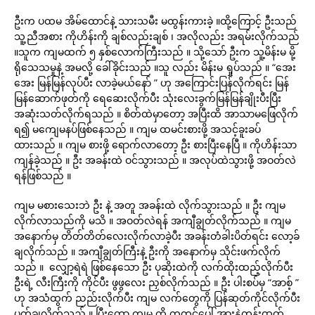
ဦးက ပထမ အိမ်ထောင်နဲ့ သားသမီး မထွန်းကားခဲ့ ။ထို့‌ကြောင့် ဦးသည်
သူ့ညီအစား ကိုဟိန်းကို ချစ်လည်းချစ် ၊ အလိုလည်း အရမ်းလိုက်သည်
။သူက ကျမထက် ၅ နှစ်လောက်ကြီးသည် ။ သို့သော် ဦးက သူ့မိန်းမ မို့
ရိုသေသမှုနဲ့ အမလို့ ခေါ်ခိုင်းသည် ။သူ လည်း မိန်းမ ရှုပ်သည် ။ “အေး
အေး မြန်မြန်လုပ်ပီး လာခဲ့မယ်နော် ” ဟု အကြောင်းပြန်လိုက်ရင်း မြန်
မြန်ဆောက်ဖုတ်ကို ရေဆေးလိုက်ပီး သုံးလေးခွက်မြန်မြန်ချိုးပီးပြီး
အဆုံးသတ်လိုက်ရသည် ။ စိတ်ထဲမှာတော့ အပြီးထိ အာသာမဖြေလိုက်
ရ၍ မကျေမနပ်ဖြစ်နေသည် ။ ကျမ ထမင်းစားဖို့ အသင့်ခူးခပ်
ထားသည် ။ ကျမ စားဖို့ ရောက်လာတော့ ဦး စားပြီးနေပြီ ။ ကိုဟိန်းသာ
ကျန်ခဲ့သည် ။ ဦး အခန်းထဲ ဝင်သွားသည် ။ အလုပ်ထဲသွားဖို့ အဝတ်လဲ
ရန်ဖြစ်သည် ။
ကျမ မစားသေးဘဲ ဦး နဲ့ အတူ အခန်းထဲ လိုက်သွားသည် ။ ဦး ကျမ
လိုက်လာသည်ကို မသိ ။ အဝတ်လဲရန် အကျီချွတ်လိုက်သည် ။ ကျမ
အနောက်မှ တိတ်တိတ်လေးလိုက်လာခဲ့ပီး အခန်းတံခါးပိတ်ရင်း လော့ခ်
ချလိုက်သည် ။ အကျီချွတ်ကြီးနဲ့ ဦးကို အနောက်မှ သိုင်းဖက်လိုက်
သည် ။ ‌ ‌လျှော့ရဲရဲ ဖြစ်နေသော ဦး ပုဆိုးထဲကို လက်ထိုးထည့်လိုက်ပီး
ဦးရဲ့ လီးကြီးကို ကိုင်ပီး ဖွဖွလေး ညှစ်လိုက်သည် ။ ဦး ပါးစပ်မှ “အာစ့် ”
ဟု အသံထွက် ညည်းလိုက်ပီး ကျမ လက်တွေကို ပြန်ဆုတ်ကိုင်လိုက်ပီး
ပုတ်ချလိုက်သည် ။ ပြီးတော့ ကျမ ကို ကုတင်ပေါ် အားနဲ့တွန်းထုတ်