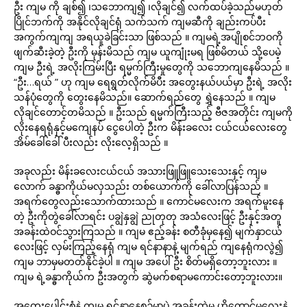
ဦး ကျမ ကို ချစ်၍ ၊သဘောကျ၍ ၊လိုချင်၍ လက်ထပ်ခဲ့သည်မဟုတ်
ပြိုင်ဘက်ကို အနိုင်လိုချင်ရုံ သက်သက် ကျမဆီကို ချည်းကပ်ပီး
အကွက်ကျကျ အရယူခဲခြင်းသာ ဖြစ်သည် ။ ကျမရဲ့အပျိုစင်ဘဝကို
ဖျက်ဆီးခဲ့တဲ့ ဦးကို မုန်းမိသည် ကျမ ယူကျုံးမရ ဖြစ်မိတယ် သို့ပေမဲ့
ကျမ ဦးရဲ့ အလိုးကြမ်းပြီး ရမ္မက်ကြီးမှုတွေကို သဘော‌ကျနေမိသည် ။
“ဦး…ရယ် ” ဟု ကျမ ရေရွတ်လိုက်မိပီး အတွေးနယ်ပယ်မှာ ဦးရဲ့ အလိုး
သန်ပုံတွေကို တွေး‌နေမိသည်။ ဆောက်‌ရည်တွေ ရွှဲနေသည် ။ ကျမ
လိုချင်တောင့်တမိသည် ။ ဦးသည် ရမ္မက်ကြီးသည့် ဗီဇအတိုင်း ကျမကို
လိုးနေရရုံနှင့်မကျေနပ် ငွေပေါတဲ့ ဦးက မိန်းခလေး ငယ်ငယ်လေးတွေ
အိမ်ခေါ်ခေါ် ပီးလည်း လိုးလေ့ရှိသည် ။
အခုလည်း မိန်းခလေးငယ်ငယ် အသားဖြူဖြူသေးသေးနှင့် ကျမ
လောက် ခန္ဓာကိုယ်မလှသည်း တစ်ယောက်ကို ခေါ်လာပြန်သည် ။
အရက်တွေလည်းသောက်ထားသည် ။ ကောင်မလေးက အရက်မူးနေ
တဲ့ ဦးကိုတွဲခေါ်လာရင်း ပချွဲနှချွဲ ညုတုတု အသံလေးဖြင့် ဦးနှင့်အတူ
အခန်းထဲဝင်သွားကြသည် ။ ကျမ ဧည့်ခန်း စတီခုံမှနေ၍ မျက်နှာငယ်
လေးဖြင့် လှမ်းကြည့်နေရုံ ကျမ ရင်နာနာနဲ့ မျက်ရည် ကျနေရုံကလွဲ၍
ကျမ ဘာမှမတတ်နိုင်ခဲ့ပါ ။ ကျမ အပေါ် ဦး စိတ်မရှိတော့ဘူးလား ။
ကျမ ရဲ့ခန္ဓာကိုယ်က ဦးအတွက် ဆွဲမက်စရာ‌မကောင်းတော့ဘူးလား။
အ‌တွေးပေါင်းစုံနဲ့ ကျမ ရင်နာနေစဉ်မှာပဲ အခန်းထဲမှ ဟိုကောင်မလေးနဲ့