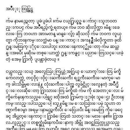
အပ်ိဳႏုႏု ထြဋ္ထြဋ္
က်မ နာမည္ကေတာ့ ျဖဴျဖဴပါ ။က်မ ငယ္႐ြယ္စဥ္ ေက်ာင္းသူဘဝတ
ည္းကပင္ က်မ အပ်ိဳရည္ပ်က္ခဲ့ရတယ္။ က်မ ဘဝ ဆိုးလိုက္တာ ။မိန္းခေ
လးေတြ ဘဝဟာ အားမတန္ မာန္ေလွ်ာ့ ဆိုသလို က်မ ဘဝက လူယု
တ္မာ ကိုဘၾကမ္းလက္ထဲမာ ပန္းေကာင္း အၫႊန႔္ခ်ိဳးခံလိုက္ရတာ ခုထိ
႐ုန္းမထြက္ႏိုင္ေသးပါဘူး ။ဘာေၾကာင့္ဆိုေတာ့ က်မ ဆယ္တ
န္းအၿပီး မုဆိုးမ တစ္ေယာက္ထဲ ႐ုန္းကန္ရင္း ပညာေတြသင္ေပးခဲ့
တဲ့ အေမ့ ႐ြာကို ျပန္လာခဲ့တယ္ ။
ငယ္ကလည္းငယ္ အလွေသြးႂကြယ္တဲ့အ႐ြယ္ ေယာက္်ားေတြ မ်က္စိ
က်ေလာက္တဲ့ တင္ဝိုင္းဝိုင္းႀကီးႀကီး ရင္ႀကီးႀကီးေမာက္ေမာ
က္ ခါးသိမ္သိမ္ေလးနဲ႔ လုံးႀကီးေပါက္လွ လွခ်င္တိုင္းလွေနတဲ့ အပ်ိဳ႐ို
င္းေလးဆိုေတာ့ ႐ြာသားေတြ မ်က္စိထဲ က်မ ကို အေတာ္ေလး မ်
က္စိက်ေနၾကသည္ေပါ့ရွင္ ။ထိုအထဲ ႐ြာမ်က္ႏွာဖုံး သူေဌး ဦးဘၾ
ကမ္းလည္းပါသည္ေပါ့ ။သူ႔မိန္းမ ေသသြားေပမဲ့ သူဟာ တ
ဏွာကိစၥမွာ အရမ္းနာမည္ႀကီးပီး ေငြေပးပီး မိန္းမေတြ ကိုေခၚေ
ခၚ အိပ္တတ္ေၾကာင္း‌ ႐ြာခံေတြထဲ သတင္းေမႊးေန၏။ ႐ြာအ
လႉလွည့္ရင္း တစ္ရက္ဆုံမိၾကပီးေနာက္ အိမ္ကို အဝင္အထြက္လုပ္လာသည္
အက်ီေတြ မုန႔္ေတြ ဝယ္လာပီး အရင္ ဝင္ေရာသည္ ။အေမက လူေ