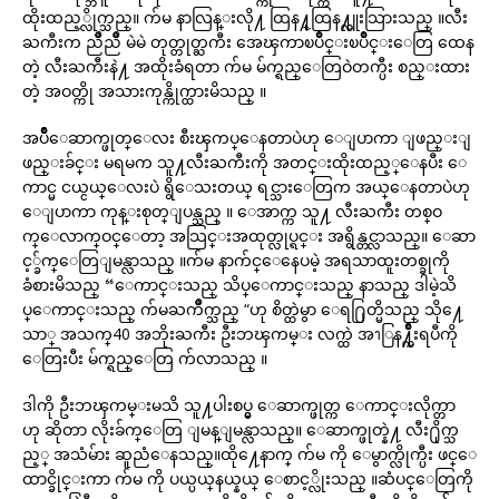
ထိုးထည့္လိုက္သည္။ က်မ နာလြန္းလို႔ ထြန႔္ထြန႔္လူးသြားသည္ ။လီး
ႀကီးက ညိဳညိဳ မဲမဲ တုတ္တုတ္ႀကီး အေၾကာၿပိဳင္းၿပိဳင္းေတြ ထေန
တဲ့ လီးႀကီးနဲ႔ အထိုးခံရတာ က်မ မ်က္ရည္ေတြဝဲတက္ပီး စည္းထား
တဲ့ အဝတ္ကို အသားကုန္ကိုက္ထားမိသည္ ။
အပ်ိဳေဆာက္ဖုတ္ေလး စီးၾကပ္‌ေနတာပဲဟု ေျပာကာ ျဖည္းျ
ဖည္းခ်င္း မရမက သူ႔လီးႀကီးကို အတင္းထိုးထည့္ေနပီး ေ
ကာင္မ ငယ္ငယ္ေလးပဲ ရွိေသးတယ္ ရင္သားေတြက အယ္ေနတာပဲဟု
ေျပာကာ ကုန္းစုတ္ျပန္သည္ ။ ေအာက္က သူ႔ လီးႀကီး တစ္ဝ
က္ေလာက္ဝင္ေတာ့ ‌အသြင္းအထုတ္လုပ္ရင္း အရွိန္တင္လာသည္။ ေဆာ
င့္ခ်က္ေတြျမန္လာသည္ ။က်မ နာက်င္ေနေပမဲ့ အရသာထူးတစ္ခုကို
ခံစားမိသည္ “ေကာင္းသည္ သိပ္ေကာင္းသည္ နာသည္ ဒါမဲ့သိ
ပ္ေကာင္းသည္ က်မႀကိဳက္သည္ “ဟု စိတ္ထဲမွာ ေရ႐ြတ္မိသည္ သို႔ေ
သာ္ အသက္‌40 အဘိုးႀကီး ဦးဘၾကမ္း လက္ထဲ အၫြန႔္က်ိဳးရပီကို
ေတြးပီး မ်က္ရည္ေတြ က်လာသည္ ။
ဒါကို ဦးဘၾကမ္းမသိ သူ႔ပါးစပ္မွ ေဆာက္ဖုတ္က ေကာင္းလိုက္တာ
ဟု ဆိုတာ လိုးခ်က္ေတြ ျမန္ျမန္လာသည္။ ေဆာက္ဖုတ္နဲ႔ လီး႐ိုက္သ
ည့္ အသံမ်ား ဆူညံေနသည္။ထို႔ေနာက္ က်မ ကို ေမွာက္လိုက္ပီး ဖင္ေ
ထာင္ခိုင္းကာ က်မ ကို ပယ္ပယ္‌နယ္နယ္ ေစာင့္လိုးသည္ ။ဆံပင္ေတြကို