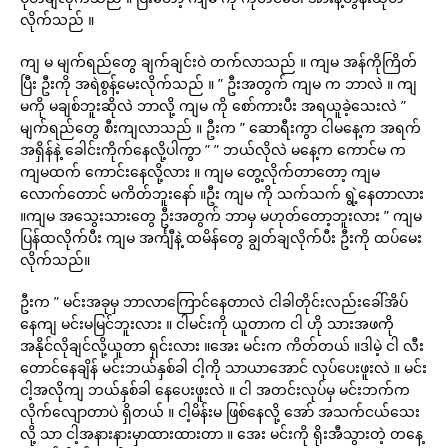
လိုက်သည် ။
ကျ မ မျက်ရည်တွေ ချက်ချင်းဝဲ တက်လာသည် ။ ကျမ အန်ကိုကြိတ်
ပြီး ဦးကို အရဲစွန့်‌‌မေးလိုက်သည် ။ ” ဦးအတွက် ကျမ က ဘာလဲ ။ ကျ
မကို မချစ်ဘူးဆိုလဲ ဘာလို့ ကျမ ကို စော်ကားပီး အရယူခဲ့သေးလဲ ”
မျက်ရည်တွေ စီးကျလာသည် ။ ဦးက ” ဆောရီးကွာ ငါမနေ့က အရက်
အရှိန်နဲ့ ခေါင်းကိုက်နေလို့ပါကွာ ” ” ဘယ်လိုလဲ မနေ့က ကောင်မ က
ကျမထက် ကောင်းနေလို့လား ။ ကျမ တွေ့လိုက်တာတော့ ကျမ
လောက်တောင် မကိတ်ဘူးနော် ။ဦး ကျမ ကို သက်သက် ရွဲ့နေတာလား
။ကျမ အသွေးသားတွေ ဦးအတွက် ဘာမှ မဟုတ်တော့ဘူးလား ” ကျမ
ပြန်ထလိုက်ပီး ကျမ အင်္ကျီနဲ့ ထမိန်တွေ ချွတ်ချလိုက်ပီး ဦးကို ထပ်မေး
လိုက်သည်။
ဦးက ” မင်းအခုမှ ဘာလာကြောင်နေတာလဲ ငါခါတိုင်းလည်းခေါ်အိပ်
နေကျ မင်းမမြင်ဘူးလား ။ ငါမင်းကို ယူတာက ငါ ဟို သားအဖကို
အနိုင်လိုချင်လို့ယူတာ ရှင်းလား ။အေး မင်းက ကိတ်တယ် ။ဒါမဲ့ ငါ လီး
တောင်နေချိန် မင်းဘယ်နှစ်ခါ ငါ့ကို သာယာအောင် လုပ်ပေးဖူးလဲ ။ မင်း
ငါ့အလိုကျ ဘယ်နှစ်ခါ နေပေးဖူးလဲ ။ ငါ အတင်းလုပ်မှ မင်းဘက်က
လိုက်လျောတာပဲ ရှိတယ် ။ ငါ့မိန်းမ ဖြစ်နေလို့ အော် အသက်ငယ်သေး
လို့ သာ ငါ့အနားနားမှာထားထားတာ ။ အေး မင်းကို ရိုးအီသွားတဲ့ တနေ့