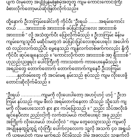
ပျက် ပီးမှတော့ အပျိုပြန်မဖြစ်မဲ့အတူတူ ကျမ ကောင်းကောင်းကြီး
ခံစားလိုက်တော့မယ်ဆုံးဖြတ်လိုက်သည်။
ထို့နောက် ဦးဘကြမ်းခေါင်းကို ကိုင်ပီး “ဦးရယ် ………အရမ်းကောင်း
တယ် ……..အားးးးးးးစ် အားးးးးးစ် ခပ်ပြင်းပြင်းလေး အားးးးးးစ်
အားးးးးးစ် ” လို့ အသံထွက်ပီး ပြောလိုက်မိသည် ။ ဦးဘကြမ်း မိန်းမ
ကျမ်းကျေသူပီပီ မဆိုင်းမတွဘဲ ခပ်ပြင်းပြင်လေးစုပ်ပေးရင်း အပေါက်
ထဲ လည်းလက်ထည့်ပီး မွှေနေသည် ကျန်လက်တစ်ဖက်ကလည်း နို့ကို
ကိုင်ပီး ဆုပ်ချေနေသည် ။ “ကောင်းလိုက်တာ အားးးးးးစ် အာ့ ရှီးးးးးးစ် ”
ဟုညည်းညူရင်း ပေါင်ကြီးကို ကားသထက် ကားပေးနေမိသည် ။
အရည်တွေ တောက်တောက် တောက်တောက်ကျနေပီ ဦးဘကြမ်း
……….နှုတ်ခမ်းတွေ ကို အငမ်းမရ နမ်းသည် စုပ်သည် ကျမ လိုးပေးဖို့
တောင်းဆိုလိုက်မိသည် ။
“ဦးရယ် ………………ကျမကို လိုးပေးပါတော့ အဟင့်ဟင့် ဟင့် ” ဦးဘ
ကြမ်း နပ်သည် ကျမ ဖီးလ် အရမ်းတက်နေတာ သိသည် သို့သော် ကျ
မကို လိုးမပေးသေးဘဲ နား နား ကပ်ပြောသည် ။ ” ညည်း သိပ်အလိုးခံ
ချင်နေပီလား ညည်းငါ့ကို လက်ထပ်မယ် ကတိပေးရင် အခု ညည်း
အကြိုက် လိုးပေးမယ် ဘယ်လိုလဲ ” ကျမ တွေဝေသွားသည် ကျမလို
အပျိုနုနုထွဋ်ထွဋ် လုံးကြီး ပေါက်လှ‌လေးက သူ့လို အသက် ၄၀ အရွယ်
ကို ယူရမယ်တဲ့ ကျမ မျက်ရည် ဝိုင်းမိသည် ဒါမဲ့ အခုလည်း သူဖျက်လို့