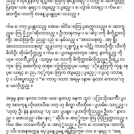
သည္ ။ ထို႔ေနာက္ ရင္သားေတြကို စို႔ေပးရင္း လက္က ေဆာက္ဖုတ္ကို
ပြတ္ေပးေနရင္း တျဖည္းျဖည္း ေလွ်ာခ် လာရင္း က်မ ေ
ဆာက္စိေလးကို တဖန္ျပန္စုပ္ေပးသည္ ။
က်မ ေကာ့ျပန္လာသည္ ။အာေခါငိေတြေျခာက္လာသည္။ ေဆာက္ရ
ည္ေတြ ပို ႐ႊဲဆိုလာသည္ ။ ဦးဘၾကမ္း ေခါင္းကို ဖိကိုင္ထားလို
က္ပီး အသံထြက္ပီး ညည္းညဴ ေနမိသည္ ။ “အားးးးးစုတွ…အာ့ ရွီး
အားးးးးးးးးးးးးးးစုတွ” သူ႔လက္ႏွစ္ဖက္နဲ႔ ေပါင္ကို ကားလိုက္ပီး လီးကို
ဖိသိပ္ပီး ထိုးခ်လိုက္သည္ ။ က်မ ေျပာမျပတတ္ေအာင္ နာက်င္သည္ ကို
ယ္ေလးက်ဳံ႕လို႔ ႏႈတ္ခမ္းေလးကို ဖိကိုက္ထားမိလိုက္သည္။ ဦးရဲ႕ လ
က္ေတြ ခႏၶာကိုယ္ တစ္ေလွ်ာက္ပြတ္သပ္ေပးရင္ ႏို႔ေတြကို ကုန္းစု
ပ္ေပးရင္ ေညႇာင့္ခ်က္ေတြက တျဖည့္ျဖည့္းျပင္းလာရ
င္း ပါးစပ္မွလည္း “ေကာင္းလား အရမ္းနာေနလား ကေလး”ဟု
ေမးလိုက္သည္ ။
အခုမွ နာေနလား လာေမးေနတယ္ ခနက သူပဲ ႏြားသိုးႀကိဳးျပ
တ္ အားကုန္ လိုးထားပီးေတာ့ ဟု စိတ္မွာ တီးတိုးေျပာမိေသာ္လည္း
“ဟုတ္ ဦး နဲနဲ နာတယ္ “ဟု သာ ျပန္ေျပာလိုက္မိသည္။ ဦးက ” နာလ
ည္း ခဏသည္းခံေနာ္ ” ဆိုပီး ေစာင့္ခ်က္ေတြ ပိုပိုသြက္လာသည္ ။
က်မ အံေလးႀကိတ္ပီး ေအာင့္ခံသည္ ။ ဉီးက ေလးဖက္ေထာက္ခို
င္းပီး အေနာက္ကေန ခပ္ျမန္ျမန္ ခပ္သြက္သြက္ေလး ေနရင္း “အရ