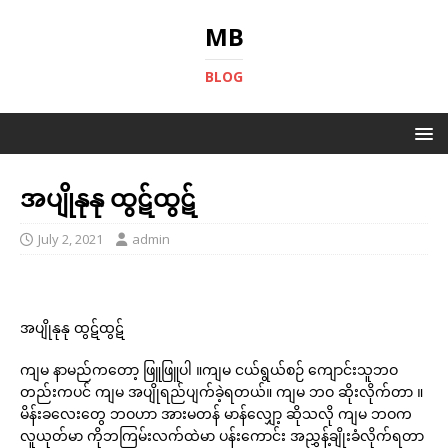
MB
BLOG
အပျိုနုနု ထွဋ်ထွဋ်
July 2, 2021
admin
အပျိုနုနု ထွဋ်ထွဋ်
ကျမ နာမည်ကတော့ ဖြူဖြူပါ ။ကျမ ငယ်ရွယ်စဉ် ကျောင်းသူဘဝ
တည်းကပင် ကျမ အပျိုရည်ပျက်ခဲ့ရတယ်။ ကျမ ဘဝ ဆိုးလိုက်တာ ။
မိန်းခလေးတွေ ဘဝဟာ အားမတန် မာန်လျှော့ ဆိုသလို ကျမ ဘဝက
လူယုတ်မာ ကိုဘကြမ်းလက်ထဲမာ ပန်းကောင်း အညွှန့်ချိုးခံလိုက်ရတာ