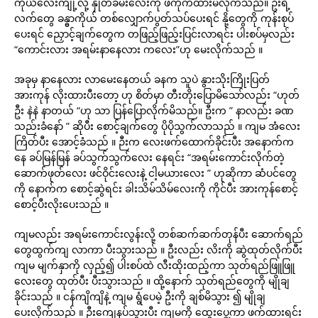
ကိုယ်လေးကျုံ့လို့ နှုတ်ခမ်းလေးကို ဖိကိုက်ထားမိလိုက်သည်။ ဦးရဲ့
လက်တွေ ခန္ဓာကိုယ် တစ်လျှောက်ပွတ်သပ်ပေးရင် နို့တွေကို ကုန်းစုပ်
ပေးရင် ညှောင့်ချက်တွေက တဖြည့်ဖြည့်းပြင်းလာရင်း ပါးစပ်မှလည်း
“ကောင်းလား အရမ်းနာနေလား ကလေး”ဟု မေးလိုက်သည် ။
အခုမှ နာနေလား လာမေးနေတယ် ခနက သူပဲ နွားသိုးကြိုးပြတ်
အားကုန် လိုးထားပီးတော့ ဟု စိတ်မှာ တီးတိုးပြောမိသော်လည်း “ဟုတ်
ဦး နဲနဲ နာတယ် “ဟု သာ ပြန်ပြောလိုက်မိသည်။ ဦးက ” နာလည်း ခဏ
သည်းခံနော် ” ဆိုပီး စောင့်ချက်တွေ ပိုပိုသွက်လာသည် ။ ကျမ အံလေး
ကြိတ်ပီး အောင့်ခံသည် ။ ဉီးက လေးဖက်ထောက်ခိုင်းပီး အနောက်က
နေ ခပ်မြန်မြန် ခပ်သွက်သွက်လေး နေရင်း “အရမ်းကောင်းလိုက်တဲ့
ဆောက်ဖုတ်လေး ဖင်ဝိုင်းလေးနဲ့ ငါ့မယားလေး ” ဟုဆိုကာ ဆံပင်တွေ
ကို နောက်က စောင့်ဆွဲရင်း ခါးသိမ်သိမ်လေးကို ကိုင်ပီး အားကုန်စောင့်
စောင့်ပီးလိုးပေးသည် ။
ကျမလည်း အရမ်းကောင်းလွန်းလို့ တစ်ဆက်ဆက်တုန်ပီး ဆောက်‌ရည်
တွေထွက်ကျ လာကာ ပီးသွားသည် ။ ဦးလည်း လိးကို ဆွဲထုတ်လိုက်ပီး
ကျမ မျက်နှာကို လှည့်၍ ပါးစပ်ထဲ လီးထိုးထည့်ကာ သုတ်ရည်‌ဖြူဖြူ
လေးတွေ ထုတ်ပီး ပီးသွားသည် ။ ထို့နောက် သုတ်ရည်တွေကို မျိုချ
ခိုင်းသည် ။ ငန်ကျိကျိနဲ့ ကျမ ရွံပေမဲ့ ဦးကို ချစ်မိသွား ၍ မျိုချ
ပေးလိုက်သည် ။ ဦးကျေနပ်သွားပီး ကျမကို ထွေးပွေ့ကာ ဖက်ထားရင်း