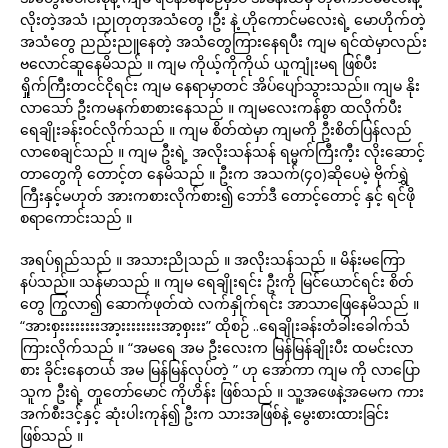
လိုးတဲ့အသံ ၊ညုတုတုအသံတွေ ၊ဦး နဲ့ ဟိုကောင်မလေး‌ရဲ့ မောဟိုက်တဲ့
အသံတွေ ညည်းညူနေတဲ့ အသံတွေကြားနေရပီး ကျမ ရင်ထဲမှာလည်း
ဗလောင်ဆူနေမိသည် ။ ကျမ ကိုယ့်ကိုကိုယ် ယူကျုံးမရ ဖြစ်ပီး
ရှိုက်ကြီးတငင်ငိုရင်း ကျမ‌ နေရာမှာတင် အိပ်ပျော်သွားသည်။ ကျမ နိုး
လာသော် ဦးကမနက်စာစားနေသည် ။ ကျမလေးကန်စွာ ထလိုက်ပီး
ရေချိုးခန်းဝင်လိုက်သည် ။ ကျမ စိတ်ထဲမှာ ကျမကို ဦးစိတ်ပြန်လည်
လာစေချင်သည် ။ ကျမ ဦးရဲ့ အလိုးသန်သန် ရမ္မက်ကြီးကီ့း လိုးဆောင့်
တာတွေကို တောင့်တ နေမိသည် ။ ဦးက အသက်(၄၀)ဆိုပေမဲ့ ဗိုက်ရွှဲ
ကြီးနှင့်မဟုတ် အားကစားလိုက်စား၍ ဘော်ဒီ တောင့်တောင့် နှင့် ရင်ဖို
စရာကောင်းသည် ။
အရပ်ရှည်သည် ။ အသားညိုသည် ။ အလိုးသန်သည် ။ မိန်းမကြော
နပ်သည်။ သန်မာသည် ။ ကျမ ရေချိုးရင်း ဦးကို မြင်ယောင်ရင်း စိတ်
တွေ ကြွလာ၍ ဆောက်‌ဖုတ်ထဲ လက်နှိုက်ရင်း အာသာဖြေနေမိသည် ။
“အားစှးးးးးးးးအာ့းးးးးးးးအာ့စှးးး” ထိုစဉ် ..ရေချိုးခန်းတံခါးခေါက်သံ
ကြားလိုက်သည် ။ “အမရေ အမ ဦးလေးက မြန်မြန်ချိုးပီး ထမင်းလာ
စား ခိုင်းနေတယ် အမ မြန်မြန်လုပ်တဲ့ ” ဟု အော်ကာ ကျမ ကို လာပြော
သူက ဦးရဲ့ တူတော်မောင် ကိုဟိန်း ဖြစ်သည် ။ သူ့အ‌ဖေနဲ့အ‌မေက ကား
အက်စီးဒင့်နှင့် ဆုံးပါးကုန်၍ ဦးက သားအဖြစ်နဲ့ မွေးစားထားခြင်း
ဖြစ်သည် ။