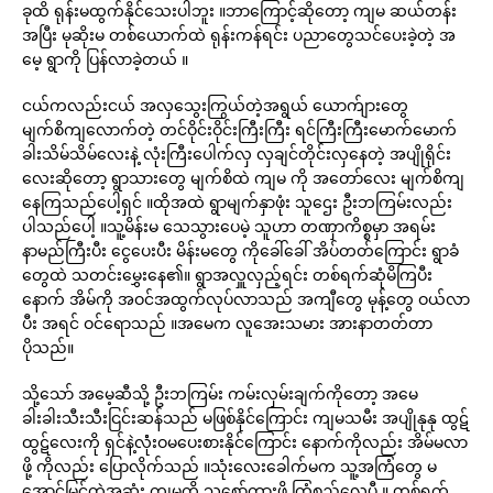
ခုထိ ရုန်းမထွက်နိုင်သေးပါဘူး ။ဘာကြောင့်ဆိုတော့ ကျမ ဆယ်တန်း
အပြီး မုဆိုးမ တစ်ယောက်ထဲ ရုန်းကန်ရင်း ပညာတွေသင်ပေးခဲ့တဲ့ အ
မေ့ ရွာကို ပြန်လာခဲ့တယ် ။
ငယ်ကလည်းငယ် အလှသွေးကြွယ်တဲ့အရွယ် ယောက်ျားတွေ
မျက်စိကျလောက်တဲ့ တင်ဝိုင်းဝိုင်းကြီးကြီး ရင်ကြီးကြီးမောက်မောက်
ခါးသိမ်သိမ်လေးနဲ့ လုံးကြီးပေါက်လှ လှချင်တိုင်းလှနေတဲ့ အပျိုရိုင်း
လေးဆိုတော့ ရွာသားတွေ မျက်စိထဲ ကျမ ကို အတော်လေး မျက်စိကျ
နေကြသည်ပေါ့ရှင် ။ထိုအထဲ ရွာမျက်နှာဖုံး သူဌေး ဦးဘကြမ်းလည်း
ပါသည်ပေါ့ ။သူ့မိန်းမ သေသွားပေမဲ့ သူဟာ တဏှာကိစ္စမှာ အရမ်း
နာမည်ကြီးပီး ငွေပေးပီး မိန်းမတွေ ကိုခေါ်ခေါ် အိပ်တတ်ကြောင်း‌ ရွာခံ
တွေထဲ သတင်းမွှေးနေ၏။ ရွာအလှူလှည့်ရင်း တစ်ရက်ဆုံမိကြပီး
နောက် အိမ်ကို အဝင်အထွက်လုပ်လာသည် အကျီတွေ မုန့်တွေ ဝယ်လာ
ပီး အရင် ဝင်ရောသည် ။အမေက လူအေးသမား အားနာတတ်တာ
ပိုသည်။
သို့သော် အမေ့ဆီသို့ ဦးဘကြမ်း ကမ်းလှမ်းချက်ကိုတော့ အမေ
ခါးခါးသီးသီးငြင်းဆန်သည် မဖြစ်နိုင်ကြောင်း ကျမသမီး အပျိုနုနု ထွဋ်
ထွဋ်လေးကို ရှင်နဲ့လုံံးဝမပေးစားနိုင်ကြောင်း နောက်ကိုလည်း အိမ်မလာ
ဖို့ ‌ကိုလည်း ပြောလိုက်သည် ။သုံးလေးခေါက်မက သူ့အကြံတွေ ‌မ
အောင်မြင်တဲ့အဆုံး ကျမကို သူစော်ကားဖို့ ကြံစည်လေပီ ။ တစ်ရက်