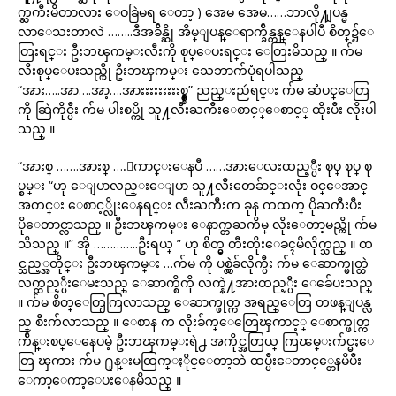
က္ႀကီးမိတာလား ေဝခြဲမရ ေတာ့ ) အေမ အေမ……ဘာလို႔ျပန္မ
လာေသးတာလဲ ……..ဒီအခ်ိန္ဆို အိမ္ျပန္ေရာက္ခ်ိန္တန္ေနပါပီ စိတ္၌ေ
တြးရင္း ဦးဘၾကမ္းလီးကို စုပ္ေပးရင္း ေတြးမိသည္ ။ က်မ
လီးစုပ္ေပးသည္ကို ဦးဘၾကမ္း သေဘာက်ပုံရပါသည္
“အား…..အာ….အာ့….အားးးးးးးးးစ္စ္စ္စ္စ္” ညည္းညဴရင္း က်မ ဆံပင္ေတြ
ကို ဆြဲကိုင္ပီး က်မ ပါးစပ္ကို သူ႔လီးႀကီးေစာင့္ေစာင့္ ထိုးပီး လိုးပါ
သည္ ။
“အားစ္ …….အားစ္ ….ေကာင္းေနပီ ……အားေလးထည့္ပီး စုပ္ စုပ္ စု
ပ္စမ္း “ဟု ေျပာလည္းေျပာ သူ႔လီးတေခ်ာင္းလုံး ဝင္ေအာင္
အတင္း ေစာင့္လိုးေနရင္း လီးႀကီးက ခုန ကထက္ ပိုႀကီးပီး
ပိုေတာင္လာ‌သည္ ။ ဦးဘၾကမ္း‌ ေနာက္တႀကိမ္ လိုးေတာ့မည္ကို က်မ
သိသည္ ။” အို …………..ဦးရယ္ ” ဟု စိတ္မွ တီးတိုးေခၚမိလိုက္သည္ ။ ထ
င္သည့္အတိုင္း ဦးဘၾကမ္း …က်မ ကို ပစ္လွဲခ်လိုက္ပီး က်မ ေဆာက္ဖုတ္ထဲ
လက္ထည့္ပီးေမႊသည္ ေဆာက္စိကို လက္နဲ႔အားထည့္ပီး ေခ်ေပးသည္
။ က်မ စိတ္ေတြႂကြလာသည္ ေဆာက္ဖုတ္က အရည္ေတြ တဖန္ျပန္လ
ည္ စီးက်လာသည္ ။ ေစာန က လိုးခ်က္ေတြေၾကာင့္ ေစာက္ဖုတ္က
က်ိန္းစပ္ေနေပမဲ့ ဦးဘၾကမ္းရဲ႕ အကိုင္အတြယ္ ကြၽမ္းက်င္မႈေ
တြ ၾကား က်မ ႐ုန္းမထြက္ႏိုင္ေတာ့ဘဲ ထပ္ပီးေတာင့္တေနမိပီး
ေကာ့ေကာ့ေပးေနမိသည္ ။