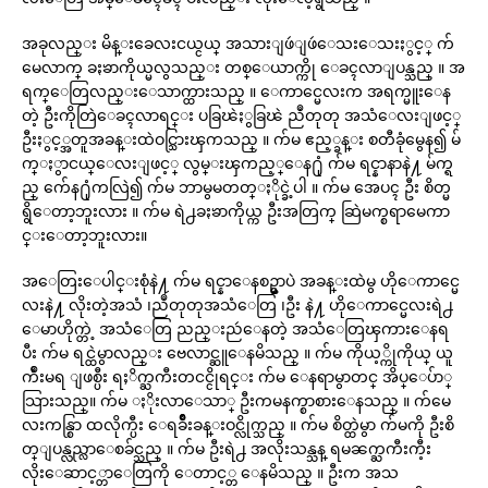
အခုလည္း မိန္းခေလးငယ္ငယ္ အသားျဖဴျဖဴေသးေသးႏွင့္ က်
မေလာက္ ခႏၶာကိုယ္မလွသည္း တစ္ေယာက္ကို ေခၚလာျပန္သည္ ။ အ
ရက္ေတြလည္းေသာက္ထားသည္ ။ ေကာင္မေလးက အရက္မူးေန
တဲ့ ဦးကိုတြဲေခၚလာရင္း ပခြၽဲႏွခြၽဲ ညဳတုတု အသံေလးျဖင့္
ဦးႏွင့္အတူအခန္းထဲဝင္သြားၾကသည္ ။ က်မ ဧည့္ခန္း စတီခုံမွေန၍ မ်
က္ႏွာငယ္ေလးျဖင့္ လွမ္းၾကည့္ေန႐ုံ က်မ ရင္နာနာနဲ႔ မ်က္ရ
ည္ က်ေန႐ုံကလြဲ၍ က်မ ဘာမွမတတ္ႏိုင္ခဲ့ပါ ။ က်မ အေပၚ ဦး စိတ္မ
ရွိေတာ့ဘူးလား ။ က်မ ရဲ႕ခႏၶာကိုယ္က ဦးအတြက္ ဆြဲမက္စရာ‌မေကာ
င္းေတာ့ဘူးလား။
အ‌ေတြးေပါင္းစုံနဲ႔ က်မ ရင္နာေနစဥ္မွာပဲ အခန္းထဲမွ ဟိုေကာင္မေ
လးနဲ႔ လိုးတဲ့အသံ ၊ညဳတုတုအသံေတြ ၊ဦး နဲ႔ ဟိုေကာင္မေလး‌ရဲ႕
ေမာဟိုက္တဲ့ အသံေတြ ညည္းညဴေနတဲ့ အသံေတြၾကားေနရ
ပီး က်မ ရင္ထဲမွာလည္း ဗေလာင္ဆူေနမိသည္ ။ က်မ ကိုယ့္ကိုကိုယ္ ယူ
က်ဳံးမရ ျဖစ္ပီး ရႈိက္ႀကီးတငင္ငိုရင္း က်မ‌ ေနရာမွာတင္ အိပ္ေပ်ာ္
သြားသည္။ က်မ ႏိုးလာေသာ္ ဦးကမနက္စာစားေနသည္ ။ က်မေ
လးကန္စြာ ထလိုက္ပီး ေရခ်ိဳးခန္းဝင္လိုက္သည္ ။ က်မ စိတ္ထဲမွာ က်မကို ဦးစိ
တ္ျပန္လည္လာေစခ်င္သည္ ။ က်မ ဦးရဲ႕ အလိုးသန္သန္ ရမၼက္ႀကီးကီ့း
လိုးေဆာင့္တာေတြကို ေတာင့္တ ေနမိသည္ ။ ဦးက အသ