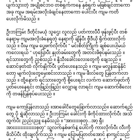
ပျက်သွားတဲ့ အပျိုစင်ဘဝ တစ်ရှက်ကနေ နှစ်ရှက် မဖြစ်ချင်တာကော
အခု ကျမ အရမ်းအလိုးခံချင်နေတာကော ပေါင်းပီး ကျမ ကတိ
ပေးလိုက်မိသည် ။
ဦးဘကြမ်း ဒီတိုင်းမယုံ သူဌေး လူလည် ပတ်ကားပီပီ ဖုန်းဖွင့်ပီး တစ်
နေရာမှ ကျမအလိုးခံ‌နေရတဲ့ နေရာကို ချိန်ပီး ဗွီဒီယို ရိုက်ထားလိုက်
သည် ။ ပီးမှ ကျမ ပွေ့ဖက်လိုက်ပီး ” မင်းစိတ်ကြိုက် ချစ်ပေးပါ့မယ်
ကလေးရယ် ” ဟုပြောပီး နှုတ်ခမ်းတွေကို အတင်းဖိစုပ်နမ်းသည် ။
ရင်သားတွေကို ညှစ်သည် ။ နို့သီးခေါင်းလေးတွေကို ချေသည် ။
ဆောင်ဖုတ်ထဲ လိုက်နှိုက်ပီး ပွတ်ပေးနေသည် ။ ကျမ မလွန်ဆန်နိုင်
တော့ မျက်လုံးတွေမှေးစင်းလာသည် ။ ကျမ ဖီးလ်တွေ ပြန်တက်လာ
သည် ။ ထို့နောက် ရင်သားတွေကို စို့ပေးရင်း လက်က ဆောက်ဖုတ်ကို
ပွတ်ပေးနေရင်း တဖြည်းဖြည်း လျှောချ လာရင်း ကျမ ဆောက်စိလေး
ကို တဖန်ပြန်စုပ်ပေးသည် ။
ကျမ ကော့ပြန်လာသည် ။အာခေါငိတွေခြောက်လာသည်။ ဆောက်ရည်
တွေ ပို ရွှဲဆိုလာသည် ။ ဦးဘကြမ်း ခေါင်းကို ဖိကိုင်ထားလိုက်ပီး အသံ
ထွက်ပီး ညည်းညူ နေမိသည် ။ “အားးးးးစုတှ…အာ့ ရှီး
အားးးးးးးးးးးးးးးစုတှ” သူ့လက်နှစ်ဖက်နဲ့ ပေါင်ကို ကားလိုက်ပီး လီးကို
ဖိသိပ်ပီး ထိုးချလိုက်သည် ။ ကျမ ပြောမပြတတ်အောင် နာကျင်သည်