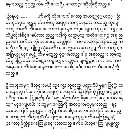
နမ္းသည္ စုပ္သည္ က်မ လိုးေပးဖို႔ ေတာင္းဆိုလိုက္မိသည္ ။
“ဦးရယ္ ………………က်မကို လိုးေပးပါေတာ့ အဟင့္ဟင့္ ဟင့္ ” ဦး
ဘၾကမ္း နပ္သည္ က်မ ဖီးလ္ အရမ္းတက္ေနတာ သိသည္ သို႔ေ
သာ္ က်မကို လိုးမေပးေသးဘဲ နား နား ကပ္ေျပာသည္ ။ ” ညည္း
သိပ္အလိုးခံခ်င္ေနပီလား ညည္းငါ့ကို လက္ထပ္မယ္ ကတိေပးရင္ အခု ည
ည္းအႀကိဳက္ လိုးေပးမယ္ ဘယ္လိုလဲ ” က်မ ေတြေဝသြားသည္ က်
မလို အပ်ိဳႏုႏုထြဋ္ထြဋ္ လုံးႀကီး ေပါက္လွ‌ေလးက သူ႔လို အသက္ ၄၀
အ႐ြယ္ကို ယူရမယ္တဲ့ က်မ မ်က္ရည္ ဝိုင္းမိသည္ ဒါမဲ့ အခုလည္း သူဖ်က္
လို႔ ပ်က္သြားတဲ့ အပ်ိဳစင္ဘဝ တစ္ရွက္ကေန ႏွစ္ရွက္ မျဖစ္ခ်င္တာေကာ အခု က်မ
အရမ္းအလိုးခံခ်င္ေနတာေကာ ေပါင္းပီး က်မ ကတိေပးလိုက္မိ
သည္ ။
ဦးဘၾကမ္း ဒီတိုင္းမယုံ သူေဌး လူလည္ ပတ္ကားပီပီ ဖုန္းဖြင့္ပီး တ
စ္ေနရာမွ က်မအလိုးခံ‌ေနရတဲ့ ေနရာကို ခ်ိန္ပီး ဗြီဒီယို ႐ိုက္ထားလိုက္သည္
။ ပီးမွ က်မ ေပြ႕ဖက္လိုက္ပီး ” မင္းစိတ္ႀကိဳက္ ခ်စ္ေပးပါ့မယ္ ကေလးရ
ယ္ ” ဟုေျပာပီး ႏႈတ္ခမ္းေတြကို အတင္းဖိစုပ္နမ္းသည္ ။ ရင္
သားေတြကို ညႇစ္သည္ ။ ႏို႔သီးေခါင္းေလးေတြကို ေခ်သည္ ။
ေဆာင္ဖုတ္ထဲ လိုက္ႏႈိက္ပီး ပြတ္ေပးေနသည္ ။ က်မ မလြန္ဆန္ႏို
င္ေတာ့ မ်က္လုံးေတြေမွးစင္းလာသည္ ။ က်မ ဖီးလ္ေတြ ျပန္တက္လာ