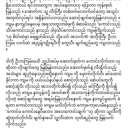
ရှိသေးတယ် ရင်သားတွေက အယ်နေတာပဲဟု ပြောကာ ကုန်းစုတ်
ပြန်သည် ။ အောက်က သူ့ လီးကြီး တစ်ဝက်လောက်ဝင်တော့ ‌အသွင်း
အထုတ်လုပ်ရင်း အရှိန်တင်လာသည်။ ဆောင့်ချက်တွေမြန်လာသည် ။
ကျမ နာကျင်နေပေမဲ့ အရသာထူးတစ်ခုကို ခံစားမိသည် “ကောင်းသည်
သိပ်ကောင်းသည် နာသည် ဒါမဲ့သိပ်ကောင်းသည် ကျမကြိုက်သည်
“ဟု စိတ်ထဲမှာ ရေရွတ်မိသည် သို့သော် အသက်‌40 အဘိုးကြီး ဦးဘ
ကြမ်း လက်ထဲ အညွန့်ကျိုးရပီကို တွေးပီး မျက်ရည်တွေ ကျလာသည်
။
ဒါကို ဦးဘကြမ်းမသိ သူ့ပါးစပ်မှ ဆောက်ဖုတ်က ကောင်းလိုက်တာ ဟု
ဆိုတာ လိုးချက်တွေ မြန်မြန်လာသည်။ ဆောက်ဖုတ်နဲ့ လီးရိုက်သည့်
အသံများ ဆူညံနေသည်။ထို့နောက် ကျမ ကို မှောက်လိုက်ပီး ဖင်ထောင်
ခိုင်းကာ ကျမ ကို ပယ်ပယ်‌နယ်နယ် စောင့်လိုးသည် ။ဆံပင်တွေကို
‌စောင့်ဆွဲပီး လိုးသည် ။ဘေးတိုက်အိပ်၍ လိုးသည် ဖင်ကြီးကို ရိုက်၍
လိုးသည် ။ကျမ နာလွန်းလို့ အဝတ်စကို အသားကုန်ကိုက်ထားမိသည်။
လိုးတဲ့ စောင့်ချက်တွေ အရမ်းမြန်လာပီးနောက် ကျမ နာကျင်မှုထက် ခံ
ရတာ ကောင်လာသည် ။ကျမ မသိလိုက်ဘဲ ကော့ကော့ပေးမိနေသည် ။
“ကောင်မ ကောင်းနေပီမလား အပေးကောင်းချက် “ဟု ဆိုကာ သူ့လီးကို
ဆွဲထုတ်လိုက်ပီး မျက်နှာပေါ် သူ့လီးထဲက သုတ်ရည်တွေ ဖြန်းပက်
လိုက်သည်။