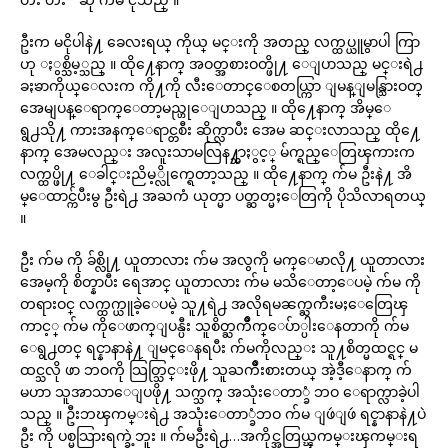
ဦးက မငိုပါနဲ႔ ခေလးရယ္ ကိုယ္ မင္းကို အတည္ လက္ထပ္ယူမွာပါ ကြာ
ဟု ႏွစ္သိမ့္သည္ ။ ထို႔ေနာက္ အဝတ္အစားဝတ္ဖို႔ ေျပာသည္ မင္းရဲ႕
ခႏၶာကိုယ္ေလးက ကို႔ကို လီးေတာင္ေစတယ္ကြာ ျမန္ျမန္သြားဝတ္
အေမျပန္ေရာက္ေတာ့မည္ဟုေျပာသည္ ။ ထို႔ေနာက္ အိမ္ေ
ရွ႕သို႔ ကားအနက္ေရာင္တစီး ဆိုက္လာပီး အေမ ဆင္းလာသည္ ထို႔ေ
နာက္ အေမလည္း အလူးသာမလြန႔္သာႏွင့္ မ်က္ရည္ေတြၾကားက
လက္ထပ္ဖို႔ ေခါင္းညိမ့္လိုက္ရေတာ့သည္ ။ ထို႔ေနာက္ က်မ ဦးနဲ႔ အိ
မ္ေထာင္က်ပီးမွ ဦးရဲ႕ အႀကံ ယုတ္မာ ပတ္ဆတ္မႈေတြကို ပိုသိလာရတယ္
။
ဦး က်မ ကို ခ်စ္လို႔ ယူတာလား က်မ အလွကို မက္ေမာလို႔ ယူတာလား
အေမ့ကို စိတ္နာပီး ရေအာင္ ယူတာလား က်မ မသိေတာ့ေပမဲ့ က်မ ကို
တရားဝင္ လက္ထက္ယူခဲ့ေပမဲ့ သူ႔ရဲ႕ အလိုရမၼက္ႀကီးမႈေတြေၾ
ကာင့္ က်မ ကိုေဖာက္ျပန္ပီး သူစိတ္ႀကိဳက္ေပ်ာ္ပါးေနတာကို က်မ
ေရွ႕တင္ ရင္နာနာနဲ႔ ျမင္ေနရပီး က်မကိုလည္း သူ႔စိတ္မထင္ရင္ မ
ထင္သလို ဖာ ဘဝကို သြတ္သြင္းဖို႔ သူႀကိဳးစားတယ္ အဲ့ဒီ့ေနာက္ က်
မဟာ သူအာသာေျပဖို႔ သက္သက္ အသုံးေတာ္ခံ ဘဝ ေရာက္လာခဲ့ပါ
သည္ ။ ဦးဘၾကမ္းရဲ႕ အသုံးေတာ္ခံဘဝ က်မ ျဖဴျဖဴ ရင္နာနာနဲ႔ပဲ
ဦး ကို ပစ္မသြားရက္ခဲ့ဘူး ။ က်မဦးရဲ႕…အကိုင္အတြယ္ၾကမ္းၾကမ္းရ