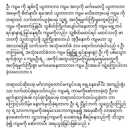
ဦး ကျမ ကို ချစ်လို့ ယူတာလား ကျမ အလှကို မက်မောလို့ ယူတာလား
အမေ့ကို စိတ်နာပီး ရအောင် ယူတာလား ကျမ မသိတော့ပေမဲ့ ကျမ ကို
တရားဝင် လက်ထက်ယူခဲ့ပေမဲ့ သူ့ရဲ့ အလိုရမ္မက်ကြီးမှုတွေကြောင့်
ကျမ ကိုဖောက်ပြန်ပီး သူစိတ်ကြိုက်ပျော်ပါးနေတာကို ကျမ ရှေ့တင်
ရင်နာနာနဲ့ မြင်နေရပီး ကျမကိုလည်း သူ့စိတ်မထင်ရင် မထင်သလို ဖာ
ဘဝကို သွတ်သွင်းဖို့ သူကြိုးစားတယ် အဲ့ဒီ့နောက် ကျမဟာ သူ
အာသာပြေဖို့ သက်သက် အသုံးတော်ခံ ဘဝ ရောက်လာခဲ့ပါသည် ။ ဦး
ဘကြမ်းရဲ့ အသုံးတော်ခံဘဝ ကျမ ဖြူဖြူ ရင်နာနာနဲ့ပဲ ဦး ကို ပစ်မသွား
ရက်ခဲ့ဘူး ။ ကျမဦးရဲ့…အကိုင်အတွယ်ကြမ်းကြမ်းရမ်းရမ်းတွေကို
အလိုရမ္မက်ကြီးစွာ မက်မောနေတာလား။ ကျမ ဦးအပေါ် ဝဋ်ကြွေးပါလာ
ခဲ့သလေလား ။
တရားဝင်ဆိုပေမဲ့ မင်္ဂလာပွဲတောင်မကျင်းပရ ရှေ့နေခေါ်ပီး အကျဉ်းရုံး
သာ လက်ထပ်ခဲ့ရသော်လည်း ကျမရဲ့ ကာမကိုစော်ကားခဲ့တဲ့ ဦးက
မျက်နှာလွှဲခဲပစ် လုပ်ခဲ့လို့ရပေမဲ့ တရားဝင်လက်ထပ်ယူခဲ့တာ ဘာ
ကြောင့်ပါလိမ့်။ နောက်မှသိခဲ့ရတာက ဦး ရဲ့ ပြိုင်ဘက် သူဌေးဦးးကြည်
လှ ရဲ့သားကကျမကိုအရမ်းသဘောကျနေ၍ အမေ့ဆီကို လာ‌ရောက်
နားဖောက်ကာ သူ့သားနှင့်ကျမကို ပေးစားရန် စီစဉ်နေသည်ကို သိသွား
ခဲ့၍ ကျမကို စော်ကားပီး အရယူခဲ့ခြင်းဖြစ်သည် ။