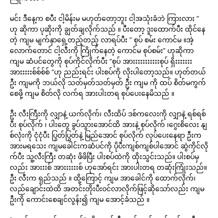
မင်း ဒီနေ့က စပီး ငါ့မိန်းမ မဟုတ်တော့ဘူး ငါ့အသုံးခံဘဲ ကြားလား ”
ဟု ဆိုကာ ပုဆိုးကို ချွတ်ချလိုက်သည် ။ ပီးတော့ ဒူးထောက်ပီး ထိုင်နေ
တဲ့ ကျမ မျက်နှာရှေ့တည့်တည့် လာရပ်ပီး ” စုပ် စမ်း ကောင်မ ။အဲ့
လောက်တောင် ငါ့လီးကို ကြိုက်နေတဲ့ ကောင်မ စုပ်စမ်း” ဟုဆိုကာ
ကျမ ဆံပင်တွေကို စုပ်ကိုင်လိုက်ပီး “စုပ် အားးးးးးးးးးးစုပ် ရှိးးးးးးး
အားးးးးစ်စ်စ်စ် “ဟု ညည်းရင်း ပါးစပ်ကို လိုးပါတော့သည်။ ဟုတ်တယ်
ဦး ကျမကို ဘယ်လို သတ်မှတ်သတ်မှတ် ဦး ကျမ ကို ထပ် စိတ်မကွက်
စေဖို့ ကျမ စိတ်လို လက်ရ အားပါးတရ စုပ်ပေးနေမိသည် ။
ဦး လီးကြီးကို လျှာနဲ့ ယက်လိုက်၊ လီးထိပ် ဒစ်ကလေးကို လျှာနဲ့ ရစ်ရစ်
ပီး စုပ်လိုက် ၊ ပါးတွေ ခွပ်သွားအောင်ထိ အားနဲ့ စုပ်လိုက် ၊ဂွေးစိလေး နျ
စ်လုံးကို ငုံငုံပီး ပြွတ်ပြွတ်နဲ့ မြည်အောင် စုပ်လိုက် လုပ်ပေးနေရာ ဦးက
အားမရသေး ကျမခေါင်းကဆံပင်ကို ပိုပီးကျစ်ကျစ်ပါအောင် ဆွဲကိုင်လို
က်ပီး သူ့လီးကြီး တဆုံး ဖိဖိပြီး ပါးစပ်ထဲကို ထိုးသွင်းသည်။ ပါးစပ်မှ
လည်း အားးးစ် အားးးးးးစ် ဟုအော်ရင်း အားပါးတရ တဆုံးကြုံးသည်။
ဦး လီးက ရှည်သည် ။ ထို့ကြောင့် ကျမ အာခေါင်ကို ထောက်လိုက်၊
လည်ချောင်းထဲထိ အတင်းတိုးပီးဝင်လာလိုက်ဖြင့်ဆိုသော်လည်း ကျမ
ဦးကို ကောင်းစေချင်လွန်း၍ ကျမ အောင့်ခံသည် ။