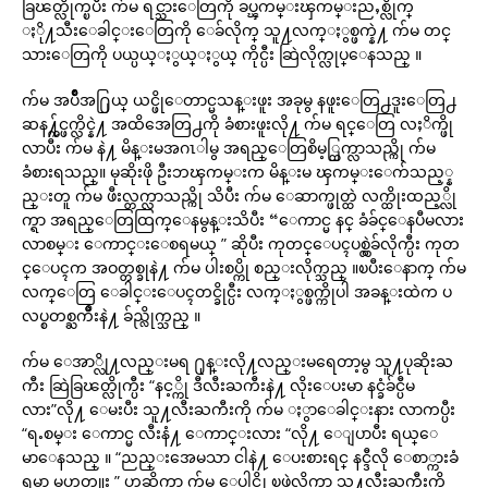
ခြၽတ္လိုက္ၿပီး က်မ ရင္သားေတြကို ခပ္ၾကမ္းၾကမ္းညႇစ္လိုက္
ႏို႔သီးေခါင္းေတြကို ေခ်လိုက္ သူ႔လက္ႏွစ္ဖက္နဲ႔ က်မ တင္
သားေတြကို ပယ္ပယ္ႏွယ္ႏွယ္ ကိုင္ပီး ဆြဲလိုက္လုပ္ေနသည္ ။
က်မ အပ်ိဳအ႐ြယ္ ‌ယင္ဖိုေတာင္မသန္းဖူး အခုမွ နဖူးေတြ႕ဒူးေတြ႕
ဆန႔္က်င္ဖက္လိင္နဲ႔ အထိအေတြ႕ကို ခံစားဖူးလို႔ က်မ ရင္ေတြ လႈိက္ဖို
လာပီး က်မ နဲ႔ မိန္းမအဂၤါမွ အရည္ေတြစိမ့္ထြက္လာသည္ကို က်မ
ခံစားရသည္။ မုဆိုးဖို ဦးဘၾကမ္းက မိန္းမ ၾကမ္းေက်သည့္န
ည္းတူ က်မ ဖီးလ္တက္လာသည္ကို သိပီး က်မ ေဆာက္ဖုတ္ထဲ လက္ထိုးထည့္လို
က္ရာ အရည္ေတြထြက္ေနမွန္းသိပီး “ေကာင္မ နင္ ခံခ်င္ေနပီမလား
လာစမ္း ေကာင္းေစရမယ္ ” ဆိုပီး ကုတင္ေပၚပစ္လွဲခ်လိုက္ပီး ကုတ
င္ေပၚက အဝတ္တစ္ခုနဲ႔ က်မ ပါးစပ္ကို စည္းလိုက္သည္ ။ၿပီးေနာက္ က်မ
လက္ေတြ ေခါင္းေပၚတင္ခိုင္ပီး လက္ႏွစ္ဖက္ကိုပါ အခန္းထဲက ပ
လပ္စတစ္ႀကိဳးနဲ႔ ခ်ည္လိုက္သည္ ။
က်မ ေအာ္လို႔လည္းမရ ႐ုန္းလို႔လည္းမရေတာ့မွ သူ႔ပုဆိုးႀ
ကီး ဆြဲခြၽတ္လိုက္ပီး “နင့္ကို ဒီလီးႀကီးနဲ႔ လိုးေပးမာ နင္ခံခ်င္ပီမ
လား”လို႔ ေမးပီး သူ႔လီးႀကီးကို က်မ ႏွာေခါင္းနား လာကပ္ပီး
“ရႉစမ္း ေကာင္မ လီးနံ႔ ေကာင္းလား “လို႔ ေျပာပီး ရယ္ေ
မာေနသည္ ။ “ညည္းအေမသာ ငါနဲ႔ ေပးစားရင္ နင္ဒီလို ေစာ္ကားခံ
ရမာ မဟုတ္ဘူး ” ဟုဆိုကာ က်မ ေပါင္ကို ၿဖဲလိုက္ကာ သူ႔လီးႀကီးကို