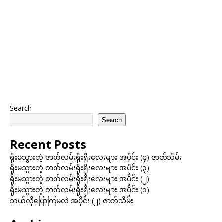
Search
Search
Recent Posts
ရိုးမသွားတဲ့ ဇာတ်လမ်းရိုးရိုးလေးများ အပိုင်း (၄) ဇာတ်သိမ်း
ရိုးမသွားတဲ့ ဇာတ်လမ်းရိုးရိုးလေးများ အပိုင်း (၃)
ရိုးမသွားတဲ့ ဇာတ်လမ်းရိုးရိုးလေးများ အပိုင်း (၂)
ရိုးမသွားတဲ့ ဇာတ်လမ်းရိုးရိုးလေးများ အပိုင်း (၁)
ဘယ်လိုပြောကြမလဲ အပိုင်း (၂) ဇာတ်သိမ်း