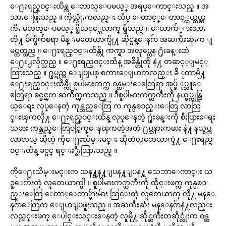
ေ႐ႊရည္ဝင္းထိန္က ေတာသူေပမယ့္ အရပ္ေကာင္းသည္ ။ အ
သားေဖြးသည္ ။ ကိုယ္လုံးကလည္း သိပ္ ေတာင့္ေတာင့္ထယ္ထယ္ႀ
ကီး မဟုတ္ေပမယ့္ ရွိသင့္သေလာက္ ရွိသည္ ။ ေယာက်္ားသား
တို႔ မ်က္စိက်စရာ မိန္းမတေယာက္မို႔ ဆိုင္မန္ေနဂ်ာ အႀကီးဆုံးက ျ
မင္တတ္သည္ ။ ေ႐ႊရည္ဝင္းထိန္ကို ကက္ရွာ အလုပ္ကေန ႐ုံးခန္းထဲ
ေ႐ႊ႕လိုက္သည္ ။ ေ႐ႊရည္ဝင္းထိန္ အခ်ိန္တိုတို နဲ႔ တဆင့္ျမင့္
သြားသည္ ။ ႐ုပ္ရည္က ေျပျပစ္ စကားေျပာကလည္း ခ်ိ ုတာမို႔
ေ႐ႊရည္ဝင္းထိန္ကို စူပါမားကက္က ဝန္ထမ္းေတြေရာ အုပ္ခ် ုပ္သူေ
တြေရာ ခင္မင္ၾက ႀကိဳက္ၾကသည္ ။ ဒီစူပါမားကက္ႀကီးကို နယ္စပ္ကုန္သြ
ယ္ေရး လုပ္ေနတဲ့ ကုန္သည္ေတြ က ကုန္ပစၥည္းေတြ လာသြ
င္းၾကလို႔ ေ႐ႊရည္ဝင္းထိန္ လုပ္ေနတဲ့ ႐ုံးခန္းကို စီးပြားေရး
သမား ကုန္သည္ေတြဝင္ထြက္ေနၾကတဲ့အထဲ ႐ုပ္သနားကမား နဲ႔ နယ္စပ္က
လာတယ္ ဆိုတဲ့ ကိုေ႐ႊသိမ္းမင္း ဆိုတဲ့လူတေယာက္နဲ႔ ေ႐ႊရည္
ဝင္းထိန္ ခင္မင္ ရင္းႏွီးသြားသည္ ။
ကိုေ႐ႊသိမ္းမင္းက သန႔္သန႔္ျပန႔္ျပန႔္ သေဘာေကာင္း ယ
ဥ္ေက်းတဲ့ လူတေယာက္ပါ ။ စူပါမားကက္ႀကီးကို ထိုင္းဖက္က ကုန္ပစၥ
ည္းေတြ ေတာ္ေတာ္မ်ားမ်ား သြင္းတဲ့ လူတေယာက္ လို႔ မန္ေ
နဂ်ာေတြက ေျပာျပဖူးသည္ ။ အႀကီးဆုံး မန္ေနဂ်ာနဲ႔လည္း
လည္ပင္းဖက္ ေပါင္းသင္းေနတဲ့ လူမို႔ ဆိုင္ႀကီးတဆိုင္လုံးက ဝန္ထ