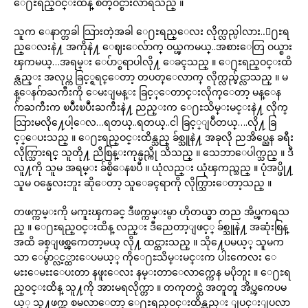
ေ႐ႊရည္ဝင္းထိန္ စိတ္ဝင္စားလာရသည္ ။
သူက ေနာက္တခါ သြားတဲ့အခါ ေ႐ႊရည္ေလး လိုက္လည္ပါလား..ေ႐ႊရ
ည္ေလးနဲ႔ အကိုနဲ႔ ေဈးေလ်ာက္ ဝယ္ၾကမယ္..အစားေတြ ဝယ္စား
ၾကမယ္…အရမ္း ေပ်ာ္စရာပါလို႔ ေခၚသည္ ။ ေ႐ႊရည္ဝင္းထိ
န္လည္း အလုပ္က ခြင့္ရရင္ေတာ့ တပတ္ေလာက္ လိုက္လည္ခ်င္လာသည္ ။ မ
န္ေနဂ်ာႀကီးကို ေမးျမန္း ခြင့္ေတာင္းလိုက္ေတာ့ မန္ေန
ဂ်ာႀကီးက ၿပဳံးၿပဳံးႀကီးနဲ႔ ညည္းက ေ႐ႊသိမ္းမင္းနဲ႔ လိုက္
သြားမလို႔ေပါ့ေလ…ရတယ္..ရတယ္..ငါ ခြင့္ျပဳတယ္….လို႔ ခြ
င့္ေပးသည္ ။ ေ႐ႊရည္ဝင္းထိန္သည္ ခ်စ္သူနဲ႔ အခုလို ညအိပ္ညေန ခရီး
လိုက္သြားရင္ သူတို႔ ညိစြန္းကုန္မည္ကို သိသည္ ။ သေဘာေပါက္သည္ ။ ဒီ
လူ႔ကို သူမ အရမ္း ခ်စ္မိေနၿပီ ။ ယုံလည္း ယုံၾကည္သည္ ။ ပုံအပ္ဖို႔
သူမ ဝန္မေလးဘူး ဆိုေတာ့ သူေခၚရာကို လိုက္သြားေတာ့သည္ ။
တဖက္ကမ္းကို မကူးၾကခင္ ဒီဖက္ကမ္းမွာ ဟိုတယ္မွာ တည အိပ္ၾကရသ
ည္ ။ ေ႐ႊရည္ဝင္းထိန္ လည္း ဒီညေတာ့ျဖင့္ ခ်စ္သူနဲ႔ အဆုံးစြန္
အထိ ခစ္ျဖစ္ၾကေတာ့မယ္ လို႔ ထင္ထားသည္ ။ သို႔ေပမယ့္ သူမက
သာ ေမွ်ာ္လင့္ထားေပမယ့္ ကိုေ႐ႊသိမ္းမင္းက ပါးကေလး ေ
မႊးေမႊးေပးတာ နဖူးေလး နမ္းတာေလာက္ကေန မပိုဘူး ။ ေ႐ႊရ
ည္ဝင္းထိန္ သူ႔ကို အားမရလိုက္တာ ။ တကုတင္ထဲ အတူတူ အိပ္ၾကေပမ
ယ့္ သူ႔ဖက္က စမလာေတာ့ ေ႐ႊရည္ဝင္းထိန္လည္း ျပင္းျပလာ