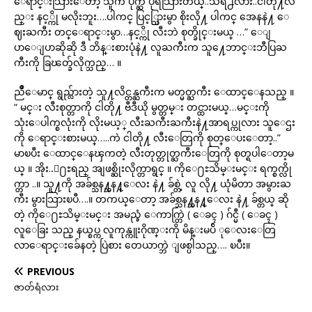
ေရာင္းသြားေတာ့ သူက ပိုက္ဆံ ပိုရသြားတယ္..သိရဲ႕လား..ငါတို႔လ
ည္း နင့္ကို မလိုးဘူး….ပါကင္ ပြင့္သြားမွာ စိုးလို႔ ပါကင္ အေနနဲ႔ ေ
ဈးႀကီး တင္ေရာင္းမွာ…နင့္ကို လီးဘဲ စုတ္ခိုင္းမယ္ …” ေျ
ပာေျပာဆိုဆို ဒီ ဘိန္းစားပုံနဲ႔ လူႀကီးက သူ႔ေဘာင္းဘီပြႀ
ကီးကို ခြၽတ္ခ်လိုက္သည္… ။
ညိဳေမာင္ ရွည္လ်ားတဲ့ သူ႔လိင္တန္ႀကီးက မတ္မတ္ႀကီး ေထာင္ေနသည္ ။
“ မင္း လီးစုတ္တာကို ငါတို႔ ဗီဒီယို မွတ္တမ္း တင္ထားမယ္…မင္းကို
သုံးေပါက္စလုံးကို လိုးမယ့္ လီးႀကီးႀကီးနဲ႔အာရပ္ကုလား သူေဌး
ကို ေရာင္းစားမယ္…..ကဲ ငါတို႔ လီးေတြကို စုတ္ေပးေတာ့..”
မာၿပီး ေထာင္ေနၾကတဲ့ လီးတုတ္တုတ္ႀကီးေတြကို စုတ္ရပါေတာ့မ
ယ္ ။ အိုး..ေ႐ႊရည္ အျဖစ္ဆိုးလိုက္တာရွင္ ။ ကိုေ႐ႊသိမ္းမင္း ရက္စက္လို
က္တာ ..။ သူ႔ကို အခ်စ္သန႔္သန႔္ေလး နဲ႔ ခ်စ္တဲ့ လူ လို႔ ယုံမိတာ အမွားႀ
ကီး မွားသြားၿပီ….။ တကယ္ေတာ့ အခ်စ္သန႔္သန႔္ေလး နဲ႔ ခ်စ္တယ္ ဆို
တဲ့ ကိုေ႐ႊသိမ္းမင္း အမည္ခံ ေကာက္တြဲ ( ေခၚ ) ဂ်င္မီ ( ေခၚ )
လူေခြး သည္ နယ္စပ္က လူကုန္ကူးဂိုဏ္းကို မိန္းမပ်ိ ုေလးေတြ
လာေရာင္းခ်ေနတဲ့ ပြဲစား တေယာက္ဘဲ ျဖစ္ပါသည္…. ၿပီး။
PREVIOUS
ဇာတ်ရံလား