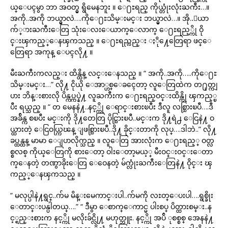
ယ္ေပၚမွာ ဘာ အဝတ္မွ ရွိမေနဘူး ။ ေ႐ႊရည္ ကိုယ္တုံးလုံးႀကီး…။
အကို..အကို ဘယ္မွာလဲ….ကိုေ႐ႊသိမ္းမင္း ဘယ္မွာလဲ…။ အို..ေယာ
က်္ားႀကီးေတြ သုံးေလးေယာက္ေလာက္ ေ႐ႊရည့္ကို ဝို
င္းၾကည့္ေနၾကသည္ ။ ေ႐ႊရည္လည္း ႏို႔ေတြေရာ ဖင္ေ
တြေရာ အကုန္ ေပၚလို႔ ။
မီးႀကီးကလည္း ထိန္ထိန္ လင္းေနသည္ ။ “ အကို..အကို…..ကိုေ႐ႊ
သိမ္းမင္း…” လို႔ ငိုယို ေအာ္ဟစ္ေခၚေတာ့ လူေတြထဲက တ႐ုတ္ကျ
ပား ဘိန္းစားလို ပိန္ကပ္ကပ္နဲ႔ လူႀကီးက ေ႐ႊရည္ဝင္းထိန္ကို ၾကည့္ၿ
ပီး ရယ္သည္ ။ “ တ မေနနဲ႔..နင့္ကို ေရာင္းစားၿပီး ဒီလူ လစ္သြားၿပီ….ဒီ
အခ်ိန္က စၿပီး မင္းကို ဒို႔တေတြ ပိုင္သြားၿပီ..မင္းက ဒို႔ရဲ႕ ေငြနဲ႔ ဝ
ယ္ထားတဲ့ ေငြဝယ္ကြၽန္ ျဖစ္သြားၿပီ..ဒို႔ ခိုင္းတာကို လုပ္….ဒါဘဲ..” လို႔
ခပ္ထန္ထန္ မာမာ ေျပာလိုက္သည္ ။ လူေတြ အားလုံးက ေ႐ႊရည့္ ဝတ္လ
စ္စလစ္ ကိုယ္ေတြကို စားေတာ့ ဝါးေတာ့မယ့္ မီးဝင္းဝင္းေတာ
က္ေနတဲ့ တဏွာခိုးေတြ ေဝေနတဲ့ မ်က္လုံးႀကီးေတြနဲ႔ ဝိုင္း ၾ
ကည့္ေနၾကသည္ ။
“ မလုပ္ပါနဲ႔ရွင္..က်မ မိန္းမေကာင္းပါ..က်မကို လႊတ္ေပးပါ….ရွစ္ခိုး
ေတာင္းပန္ပါတယ္….” “ ဒီမွာ ေစာက္ေကာင္မ ပါးစပ္ ပိတ္ထားစမ္း..န
င့္ရည္းစားက နင့္ကို မလိုးခ်င္လို႔ မဟုတ္ဘူး. နင့္ကို အပ်ိ ုစစ္စစ္ အေနနဲ႔