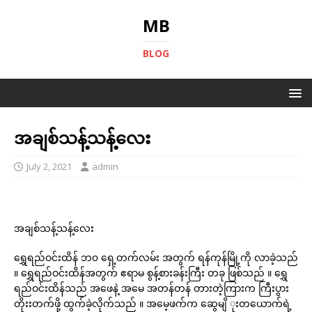
MB
BLOG
အချစ်သန့်သန့်လေး
July 2, 2021
admin
အချစ်သန့်သန့်လေး
ရွှေရည်ဝင်းထိန် ဘ၀ ရှေ့တက်လမ်း အတွက် ရန်ကုန်မြို့ကို လာခဲ့သည်
။ ရွှေရည်ဝင်းထိန်အတွက် ဧရာမ စွန့်စားခန်းကြီး တခု ဖြစ်သည် ။ ရွှေ
ရည်ဝင်းထိန်သည် အဖေနဲ့ အမေ အတန်တန် တားတဲ့ကြားက ကြီးပွား
တိုးးတက်ဖို့ ထွက်ခဲ့လိုက်သည် ။ အမေ့ဖက်က ဆွေမျိ ုးတယောက်ရဲ့