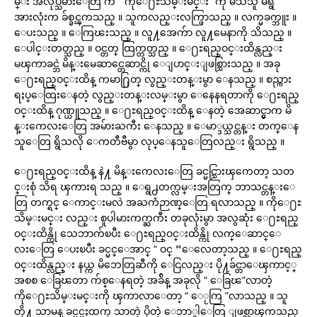
မ္း အလုပ္သမားေတြ က “ ကိုေ႐ႊသိမ္းမင္း ”ကို မသိသူ မရွိ
အားလုံးက ခ်စ္ခင္ၾကသည္ ။ သူကလည္းလက္ဖြာသည္ ။ လက္မခက္ဘူး ။
ေပးသည္ ။ ေကြၽးသည္ ။ လူ႔အေက်ာ လူ႔မေနာကို သိသည္ ။
ေပါင္းတတ္သည္ ။ ဝင္တတ္ ထြက္တတ္သည္ ။ ေ႐ႊရည္ဝင္းထိန္လည္း
မၾကာခင္ဘဲ မိန္းမေဆာင္တေဆာင္ကို ေျပာင္းျဖစ္သြားသည္ ။ အခု
ေ႐ႊရည္ဝင္းထိန္ ကမာ႐ြတ္ လွည္းတန္းမွာ ေနသည္ ။ စည္ကား
ရႈပ္ေထြးေနတဲ့ လွည္းတန္းလမ္းမွာ ေနေနရတာကို ေ႐ႊရည္
ဝင္းထိန္ ဂုဏ္ယူသည္ ။ ေ႐ႊရည္ဝင္းထိန္ ေနတဲ့ အေဆာင္မွာက မိ
န္းကေလးေတြ အမ်ားႀကီး ေနသည္ ။ ေမာ္ဒယ္သင္တန္း တက္ေန
သူေတြ ရွိသလို ေကတီဗီမွာ လုပ္ေနသူေတြလည္း ရွိသည္ ။
ေ႐ႊရည္ဝင္းထိန္ နဲ႔ မိန္းကေလးေတြ ခင္မင္သြားၾကေတာ့ သတ
င္းစုံ သိရ ၾကားရ သည္ ။ ေရွ႕တက္လမ္းအတြက္ ဘာသင္တန္းေ
တြ တက္ရင္ ေကာင္းမလဲ အႀကံဉာဏ္ေတြ ရလာသည္ ။ ကိုေ႐ႊ
သိမ္းမင္း လည္း စူပါမားကက္ႀကီး တခုလုံးမွာ အလွဆုံး ေ႐ႊရည္
ဝင္းထိန္ကို သေဘာက်ၿပီး ေ႐ႊရည္ဝင္းထိန္ကို လက္ေဆာင္ေ
လးေတြ ေပးၿပီး ခင္မင္ေအာင္ “ ဝင္ ”ေလေတာ့သည္ ။ ေ႐ႊရည္
ဝင္းထိန္လည္း နယ္က မိဘေတြဆီကို ေငြလည္း ပို႔ခ်င္တာေၾကာင့္
အစစ ေခြၽတာ က်စ္ေနရတဲ့ အခ်ိန္ အခုလို “ ေခြၽ”လာတဲ့
ကိုေ႐ႊသိမ္းမင္းကို ၾကာလာေတာ့ “ ေႂကြ ”လာသည္ ။ သူ
တို႔ သာမန္ ခင္မင္မႈထက္ သာတဲ့ ပိုတဲ့ ေဘာ္ဒါေတြ ျဖစ္လာၾကသည္