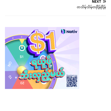
NEXT
တသိမ့်သိမ့်တငြိမ့်ငြိမ့်