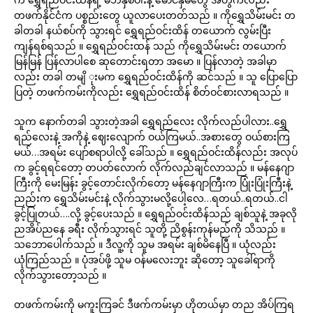
တဖက်နိုင်ငံက ပစ္စည်းတွေ ယူလာပေးတတ်သည် ။ ကိုရွှေသိမ်းမင်း တ
ခါတခါ နယ်စပ်ကို သွားရင် ရွှေရည်ဝင်းထိန် တယောက် လွမ်းပြီး
ကျန်ရစ်ရသည် ။ ရွှေရည်ဝင်းထန် သည် ကိုရွှေသိမ်းမင်း တယောက်
မြန်မြန် ပြန်လာပါစေ ဆုတောင်းရတာ အမော ။ ပြန်လာတဲ့ အခါမှာ
လည်း တခါ တမျိ ုးမက ရွှေရည်ဝင်းထိန်ကို ဆင်သည် ။ သူ ပြောပြော
ပြတဲ့ တဖက်ကမ်းကိုလည်း ရွှေရည်ဝင်းထိန် စိတ်ဝင်စားလာရသည် ။
သူက နောက်တခါ သွားတဲ့အခါ ရွှေရည်လေး လိုက်လည်ပါလား..ရွှေ
ရည်လေးနဲ့ အကိုနဲ့ ဈေးလျောက် ဝယ်ကြမယ်..အစားတွေ ဝယ်စားကြ
မယ်…အရမ်း ပျော်စရာပါလို့ ခေါ်သည် ။ ရွှေရည်ဝင်းထိန်လည်း အလုပ်
က ခွင့်ရရင်တော့ တပတ်လောက် လိုက်လည်ချင်လာသည် ။ မန်နေဂျာ
ကြီးကို မေးမြန်း ခွင့်တောင်းလိုက်တော့ မန်နေဂျာကြီးက ပြုံးပြုံးကြီးနဲ့
ညည်းက ရွှေသိမ်းမင်းနဲ့ လိုက်သွားမလို့ပေါ့လေ…ရတယ်..ရတယ်..ငါ
ခွင့်ပြုတယ်….လို့ ခွင့်ပေးသည် ။ ရွှေရည်ဝင်းထိန်သည် ချစ်သူနဲ့ အခုလို
ညအိပ်ညနေ ခရီး လိုက်သွားရင် သူတို့ ညိစွန်းကုန်မည်ကို သိသည် ။
သဘောပေါက်သည် ။ ဒီလူ့ကို သူမ အရမ်း ချစ်မိနေပြီ ။ ယုံလည်း
ယုံကြည်သည် ။ ပုံအပ်ဖို့ သူမ ဝန်မလေးဘူး ဆိုတော့ သူခေါ်ရာကို
လိုက်သွားတော့သည် ။
တဖက်ကမ်းကို မကူးကြခင် ဒီဖက်ကမ်းမှာ ဟိုတယ်မှာ တည အိပ်ကြရ