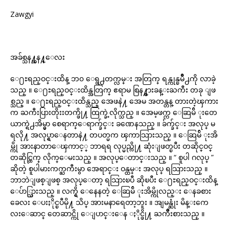
Zawgyi
အခ်စ္သန႔္သန႔္ေလး
ေ႐ႊရည္ဝင္းထိန္ ဘ၀ ေရွ႕တက္လမ္း အတြက္ ရန္ကုန္ၿမိဳ႕ကို လာခဲ့
သည္ ။ ေ႐ႊရည္ဝင္းထိန္အတြက္ ဧရာမ စြန႔္စားခန္းႀကီး တခု ျဖ
စ္သည္ ။ ေ႐ႊရည္ဝင္းထိန္သည္ အေဖနဲ႔ အေမ အတန္တန္ တားတဲ့ၾကား
က ႀကီးပြားတိုးးတက္ဖို႔ ထြက္ခဲ့လိုက္သည္ ။ အေမ့ဖက္က ေဆြမ်ိ ုးတေ
ယာက္ရဲ႕အိမ္မွာ စေရာက္ေရာက္ခ်င္း ခဏေနသည္ ။ ခ်က္ခ်င္း အလုပ္ မ
ရလို႔ အလုပ္ရွာေနတာနဲ႔ တပတ္မက ၾကာသြားသည္ ။ ေဆြမ်ိ ုးအိ
မ္ကို အားနာတာေၾကာင့္ ဘာရရ လုပ္မည္လို႔ ဆုံးျဖတ္ၿပီး တဆိုင္ဝင္
တဆိုင္ထြက္ လိုက္ေမးသည္ ။ အလုပ္ေတာင္းသည္ ။ “ စူပါ ဂလုပ္ ”
ဆိုတဲ့ စူပါမားကက္ႀကီးမွာ အေရာင္း ဝန္ထမ္း အလုပ္ ရသြားသည္ ။
ဘာဘဲျဖစ္ျဖစ္ အလုပ္ေတာ့ ရသြားၿပီ ဆိုၿပီး ေ႐ႊရည္ဝင္းထိန္
ေပ်ာ္သြားသည္ ။ လက္ရွိ ေနေနတဲ့ ေဆြမ်ိ ုးအိမ္ကိုလည္း ေနခစား
ခေလး ေပးႏိုင္ၿပီမို႔ သိပ္ အားမနာရေတာ့ဘူး ။ အျမန္ဆုံး မိန္းကေ
လးေဆာင္ တေဆာင္ကို ေျပာင္းေန ႏိုင္ဖို႔ ႀကိဳးစားသည္ ။