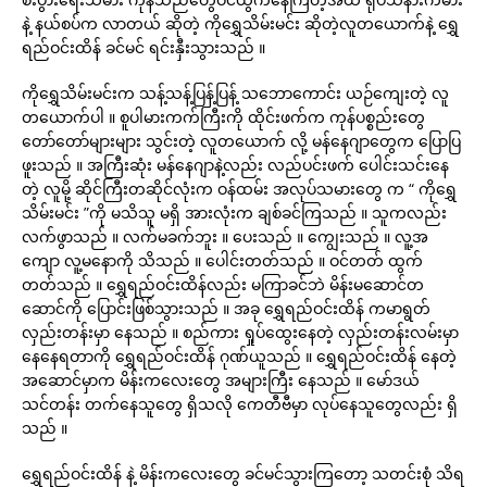
နဲ့ နယ်စပ်က လာတယ် ဆိုတဲ့ ကိုရွှေသိမ်းမင်း ဆိုတဲ့လူတယောက်နဲ့ ရွှေ
ရည်ဝင်းထိန် ခင်မင် ရင်းနှီးသွားသည် ။
ကိုရွှေသိမ်းမင်းက သန့်သန့်ပြန့်ပြန့် သဘောကောင်း ယဉ်ကျေးတဲ့ လူ
တယောက်ပါ ။ စူပါမားကက်ကြီးကို ထိုင်းဖက်က ကုန်ပစ္စည်းတွေ
တော်တော်များများ သွင်းတဲ့ လူတယောက် လို့ မန်နေဂျာတွေက ပြောပြ
ဖူးသည် ။ အကြီးဆုံး မန်နေဂျာနဲ့လည်း လည်ပင်းဖက် ပေါင်းသင်းနေ
တဲ့ လူမို့ ဆိုင်ကြီးတဆိုင်လုံးက ဝန်ထမ်း အလုပ်သမားတွေ က “ ကိုရွှေ
သိမ်းမင်း ”ကို မသိသူ မရှိ အားလုံးက ချစ်ခင်ကြသည် ။ သူကလည်း
လက်ဖွာသည် ။ လက်မခက်ဘူး ။ ပေးသည် ။ ကျွေးသည် ။ လူ့အ
ကျော လူ့မနောကို သိသည် ။ ပေါင်းတတ်သည် ။ ဝင်တတ် ထွက်
တတ်သည် ။ ရွှေရည်ဝင်းထိန်လည်း မကြာခင်ဘဲ မိန်းမဆောင်တ
ဆောင်ကို ပြောင်းဖြစ်သွားသည် ။ အခု ရွှေရည်ဝင်းထိန် ကမာရွတ်
လှည်းတန်းမှာ နေသည် ။ စည်ကား ရှုပ်ထွေးနေတဲ့ လှည်းတန်းလမ်းမှာ
နေနေရတာကို ရွှေရည်ဝင်းထိန် ဂုဏ်ယူသည် ။ ရွှေရည်ဝင်းထိန် နေတဲ့
အဆောင်မှာက မိန်းကလေးတွေ အများကြီး နေသည် ။ မော်ဒယ်
သင်တန်း တက်နေသူတွေ ရှိသလို ကေတီဗီမှာ လုပ်နေသူတွေလည်း ရှိ
သည် ။
ရွှေရည်ဝင်းထိန် နဲ့ မိန်းကလေးတွေ ခင်မင်သွားကြတော့ သတင်းစုံ သိရ