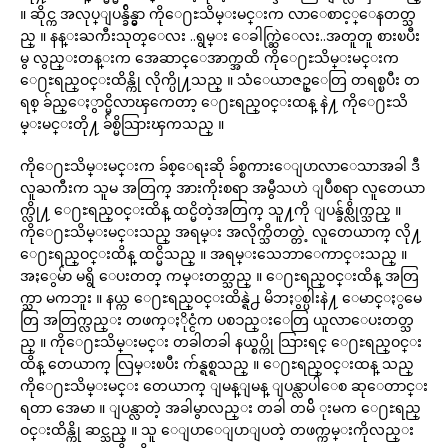
။ ဆိုင္က အလုပ္ျပန္ခ်ိန္မွာ ကိုေ႐ႊသိမ္းမင္းက လာေစာင့္ေနတတ္သ
ည္ ။ နန္းႀကီးသုတ္ေလး ..ရွမ္း ေခါက္ဆြဲေလး..အတူတူ စားၿပီး
မွ လွည္းတန္းက အေဆာင္ေအာက္အထိ ကိုေ႐ႊသိမ္းမင္းက
ေ႐ႊရည္ဝင္းထိန္ကို လိုက္ပို႔သည္ ။ သံေယာဇဥ္ေတြ တရစ္ၿပီး တ
ရစ္ ခ်ည္ေႏွာင္မိလာၾကေတာ့ ေ႐ႊရည္ဝင္းထန္ နဲ႔ ကိုေ႐ႊသိ
မ္းမင္းတို႔ ခ်စ္မိသြားၾကသည္ ။
ကိုေ႐ႊသိမ္းမင္းက ခ်စ္ေရးဆို ခ်စ္စကားေျပာလာေသာအခါ ဒီ
လူႀကီးက သူမ အတြက္ အားကိုးစရာ အမွီသဟဲ ျပဳစရာ လူတေယာ
က္လို႔ ေ႐ႊရည္ဝင္းထိန္ ထင္မိတဲ့အတြက္ သူ႔ကို ျပန္ခ်စ္လိုက္သည္ ။
ကိုေ႐ႊသိမ္းမင္းသည္ အရမ္း အလိုက္သိတတ္တဲ့ လူတေယာက္ လို႔
ေ႐ႊရည္ဝင္းထိန္ ထင္မိသည္ ။ အရမ္းသေဘာေကာင္းသည္ ။
အႏွေမ်ာ မရွိ ေပးတတ္ ကမ္းတတ္သည္ ။ ေ႐ႊရည္ဝင္းထိန္ အတြ
က္သာ မကဘူး ။ နယ္က ေ႐ႊရည္ဝင္းထိန္ရဲ႕ မိဘႏွစ္ပါးနဲ႔ ေမာင္ႏွမေ
တြ အတြက္လည္း တဖက္ႏိုင္ငံက ပစၥည္းေတြ ယူလာေပးတတ္သ
ည္ ။ ကိုေ႐ႊသိမ္းမင္း တခါတခါ နယ္စပ္ကို သြားရင္ ေ႐ႊရည္ဝင္း
ထိန္ တေယာက္ လြမ္းၿပီး က်န္ရစ္ရသည္ ။ ေ႐ႊရည္ဝင္းထန္ သည္
ကိုေ႐ႊသိမ္းမင္း တေယာက္ ျမန္ျမန္ ျပန္လာပါေစ ဆုေတာင္း
ရတာ အေမာ ။ ျပန္လာတဲ့ အခါမွာလည္း တခါ တမ်ိ ုးမက ေ႐ႊရည္
ဝင္းထိန္ကို ဆင္သည္ ။ သူ ေျပာေျပာျပတဲ့ တဖက္ကမ္းကိုလည္း