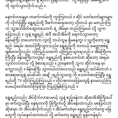
ကို ထွက်သွားလိုက်သည် ။
နောက်တနေ့မှာ တဖက်ကမ်းကို ကူးကြတယ် ။ ဆိုင် တော်တော်များများ
ကို လိုက်ပြပြီး ရွှေရည်တို့ ဒီဖက်ကမ်းမှာတော့ ဟိုတယ် မှာ မတည်းကြ
ဘဲ သူ့အသိမိတ်ဆွေတယောက် ရဲ့ အိမ်မှာ တည်းကြမယ် လို့ သူက
ပြောသည် ။ သူနဲ့ ရွှေရည် အဲဒီ အသိအိမ်ကို ရောက်သွားတော့
မိန်းမကြီး တယောက်က လွဲလို့ ဘယ်သူမှ ရှိမနေဘူး ။ သူ့ကိုတော့ ရွှေ
ရည် အရမ်း အထင်ကြီးသွားသည်။ ရွှေရည့်ကို တကယ့် မေတ္တာစစ်နဲ့
ချစ်တာလို့လည်း ယုံကြည်သထက် ယုံကြည်သွားရသည် ။ အိမ်ကြီးက
ကြီးပြီး မိန်းမကြီးကလွဲရင် ရွှေရည်တို့ နှစ်ယောက်ထဲ ဆိုတော့ အရမ်း
လွတ်လပ်တယ် လို့ ခံစားရသည် ။ ညနေစာကို သူက ဆိုင်ကနေ မှာ
ကျွေးသည် ။ မိန်းမကြီး သွားဝယ်လာပေးသည် ရွှေရည် ထင်မိတာဘဲ ။
စားစရာတွေနဲ့ ခပ်ခါးခါး အချိ ုရည်ဘူးတွေ ကို သောက်စားကြပြီး ရွှေ
ရည်တို့ TV ထိုင်ကြည့်ကြသည် ။ ထိုင်းစကားပြောတွေမို့ နားမလည်ကြ
ပေမယ့်တော်တော်ကြာကြာ ကြည့်ဖြစ်ကြသည် ။
ရွှေရည်လည်း အိပ်ငိုက်လာပေမယ့် သူနဲ့ ဧည့်ခန်းက ဆိုဖာအိအိကြီးပေါ်
မှာ ဖက်တွယ်ပြီး နေရတာကို ပိုကြိုက်လို့ အိပ်ခန်းထဲလည်း မပြောင်းဘဲ
ဆိုဖာမှာ ဘဲ အိပ်ပစ်လိုက်သည် ။ အိပ်မက်ထဲမှာ ရွှေရည့်လက်တွေ ခြေ
တွေကို တုပ်နှောင်ထားတယ် လို့ မက်တော့ ရွှေရည် ရုန်းကန်ရင်း