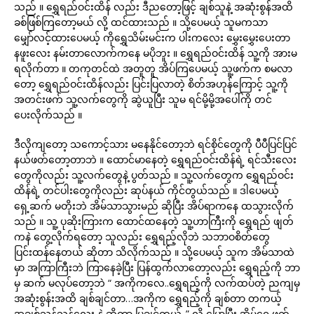
သည် ။ ရွှေရည်ဝင်းထိန် လည်း ဒီညတော့ဖြင့် ချစ်သူနဲ့ အဆုံးစွန်အထိ
ခစ်ဖြစ်ကြတော့မယ် လို့ ထင်ထားသည် ။ သို့ပေမယ့် သူမကသာ
မျှော်လင့်ထားပေမယ့် ကိုရွှေသိမ်းမင်းက ပါးကလေး မွှေးမွှေးပေးတာ
နဖူးလေး နမ်းတာလောက်ကနေ မပိုဘူး ။ ရွှေရည်ဝင်းထိန် သူ့ကို အားမ
ရလိုက်တာ ။ တကုတင်ထဲ အတူတူ အိပ်ကြပေမယ့် သူ့ဖက်က စမလာ
တော့ ရွှေရည်ဝင်းထိန်လည်း ပြင်းပြလာတဲ့ စိတ်အဟုန်ကြောင့် သူ့ကို
အတင်းဖက် သူ့လက်တွေကို ဆွဲယူပြီး သူမ ရင်မို့မို့အပေါ်ကို တင်
ပေးလိုက်သည် ။
ဒီလိုကျတော့ သကောင့်သား မနေနိုင်တော့ဘဲ ရင်စိုင်တွေကို ပီပီပြင်ပြင်
နယ်ဖတ်တော့တာဘဲ ။ ထောင်မာနေတဲ့ ရွှေရည်ဝင်းထိန်ရဲ့ ရင်သီးလေး
တွေကိုလည်း သူ့လက်တွေနဲ့ ပွတ်သည် ။ သူ့လက်တွေက ရွှေရည်ဝင်း
ထိန်ရဲ့ တင်ပါးတွေကိုလည်း ဆုပ်နယ် ကိုင်တွယ်သည် ။ ဒါပေမယ့်
ရှေ့ဆက် မတိုးဘဲ အိမ်သာသွားမည် ဆိုပြီး အိပ်ရာကနေ ထသွားလိုက်
သည် ။ သူ့ ပုဆိုးကြားက ထောင်ထနေတဲ့ သူ့ဟာကြီးကို ရွှေရည် ဖျတ်
ကနဲ တွေ့လိုက်ရတော့ သူလည်း ရွှေရည့်လိုဘဲ သဘာဝစိတ်တွေ
ပြင်းထန်နေတယ် ဆိုတာ သိလိုက်သည် ။ သို့ပေမယ့် သူက အိမ်သာထဲ
မှာ အကြာကြီးဘဲ ကြာနေခဲ့ပြီး ပြန်ထွက်လာတော့လည်း ရွှေရည့်ကို ဘာ
မှ ဆက် မလုပ်တော့ဘဲ “ အကိုကလေ..ရွှေရည့်ကို လက်ထပ်တဲ့ ညကျမှ
အဆုံးစွန်းအထိ ချစ်ချင်တာ…အကိုက ရွှေရည့်ကို ချစ်တာ တကယ့်
အချစ်သန့်သန့်လေး နဲ့ ဆိုတာ ပြချင်တယ်..” လို့ ပြောပြီး အိမ်ရှေ့ဖက်