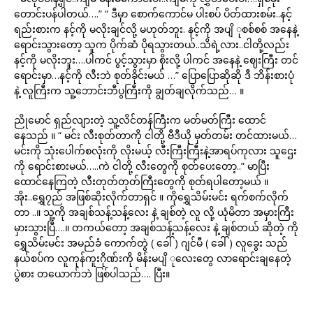
တောင်းပန်ပါတယ်….” “ ဒီမှာ စောက်ကောင်မ ပါးစပ် ပိတ်ထားစမ်း..နင့်
ရည်းစားက နင့်ကို မလိုးချင်လို့ မဟုတ်ဘူး. နင့်ကို အပျိ ုစစ်စစ် အနေနဲ့
ရောင်းသွားတော့ သူက ပိုက်ဆံ ပိုရသွားတယ်..သိရဲ့လား..ငါတို့လည်း
နင့်ကို မလိုးဘူး….ပါကင် ပွင့်သွားမှာ စိုးလို့ ပါကင် အနေနဲ့ ဈေးကြီး တင်
ရောင်းမှာ…နင့်ကို လီးဘဲ စုတ်ခိုင်းမယ် …” ပြောပြောဆိုဆို ဒီ ဘိန်းစားပုံ
နဲ့ လူကြီးက သူ့ဘောင်းဘီပွကြီးကို ချွတ်ချလိုက်သည်… ။
ညိုမောင် ရှည်လျားတဲ့ သူ့လိင်တန်ကြီးက မတ်မတ်ကြီး ထောင်
နေသည် ။ “ မင်း လီးစုတ်တာကို ငါတို့ ဗီဒီယို မှတ်တမ်း တင်ထားမယ်…
မင်းကို သုံးပေါက်စလုံးကို လိုးမယ့် လီးကြီးကြီးနဲ့အာရပ်ကုလား သူဌေး
ကို ရောင်းစားမယ်…..ကဲ ငါတို့ လီးတွေကို စုတ်ပေးတော့..” မာပြီး
ထောင်နေကြတဲ့ လီးတုတ်တုတ်ကြီးတွေကို စုတ်ရပါတော့မယ် ။
အိုး..ရွှေ၇ည် အဖြစ်ဆိုးလိုက်တာရှင် ။ ကိုရွှေသိမ်းမင်း ရက်စက်လိုက်
တာ ..။ သူ့ကို အချစ်သန့်သန့်လေး နဲ့ ချစ်တဲ့ လူ လို့ ယုံမိတာ အမှားကြီး
မှားသွားပြီ….။ တကယ်တော့ အချစ်သန့်သန့်လေး နဲ့ ချစ်တယ် ဆိုတဲ့ ကို
ရွှေသိမ်းမင်း အမည်ခံ ကောက်တွဲ ( ခေါ် ) ဂျင်မီ ( ခေါ် ) လူခွေး သည်
နယ်စပ်က လူကုန်ကူးဂိုဏ်းကို မိန်းမပျိ ုလေးတွေ လာရောင်းချနေတဲ့
ပွဲစား တယောက်ဘဲ ဖြစ်ပါသည်…. ပြီး။