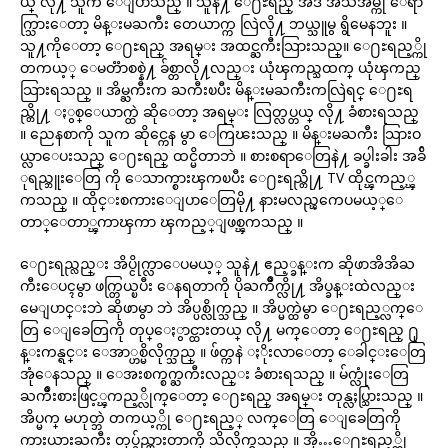
ယ္ လို႔ သူက ေျပာသည္ ။ သူနဲ႔ ေ႐ႊရည္ အဲဒီ အသိအိမ္ကို ေရာ
က္သြားေတာ့ မိန္းမႀကီး တေယာက္က လြဲလို႔ ဘယ္သူမွ ရွိမေနဘူး ။
သူ႔ကိုေတာ့ ေ႐ႊရည္ အရမ္း အထင္ႀကီးသြားသည္။ ေ႐ႊရည့္ကို
တကယ့္ ေမတၱာစစ္နဲ႔ ခ်စ္တာလို႔လည္း ယုံၾကည္သထက္ ယုံၾကည္
သြားရသည္ ။ အိမ္ႀကီးက ႀကီးၿပီး မိန္းမႀကီးကလြဲရင္ ေ႐ႊရ
ည္တို႔ ႏွစ္ေယာက္ထဲ ဆိုေတာ့ အရမ္း လြတ္လပ္တယ္ လို႔ ခံစားရသည္
။ ညေနစာကို သူက ဆိုင္ကေန မွာ ေကြၽးသည္ ။ မိန္းမႀကီး သြားဝ
ယ္လာေပးသည္ ေ႐ႊရည္ ထင္မိတာဘဲ ။ စားစရာေတြနဲ႔ ခပ္ခါးခါး အခ်ိ
ုရည္ဘူးေတြ ကို ေသာက္စားၾကၿပီး ေ႐ႊရည္တို႔ TV ထိုင္ၾကည့္ၾ
ကသည္ ။ ထိုင္းစကားေျပာေတြမို႔ နားမလည္ၾကေပမယ့္ေ
တာ္ေတာ္ၾကာၾကာ ၾကည့္ျဖစ္ၾကသည္ ။
ေ႐ႊရည္လည္း အိပ္ငိုက္လာေပမယ့္ သူနဲ႔ ဧည့္ခန္းက ဆိုဖာအိအိႀ
ကီးေပၚမွာ ဖက္တြယ္ၿပီး ေနရတာကို ပိုႀကိဳက္လို႔ အိပ္ခန္းထဲလည္း
မေျပာင္းဘဲ ဆိုဖာမွာ ဘဲ အိပ္ပစ္လိုက္သည္ ။ အိပ္မက္ထဲမွာ ေ႐ႊရည့္လက္ေ
တြ ေျခေတြကို တုပ္ေႏွာင္ထားတယ္ လို႔ မက္ေတာ့ ေ႐ႊရည္ ႐ု
န္းကန္ရင္း ေအာ္ဟစ္မိလိုက္သည္ ။ ဖ်တ္ကနဲ ႏိုးလာေတာ့ ေခါင္းေတြ
အုံေနသည္ ။ ေအးစက္စက္ႀကီးလည္း ခံစားရသည္ ။ မ်က္လုံးေတြ
ႀကိဳးစားဖြင့္ၾကည့္လိုက္ေတာ့ ေ႐ႊရည္ အရမ္း တုန္လႈပ္သြားသည္ ။
အိပ္မက္ မဟုတ္ဘဲ တကယ့္ကို ေ႐ႊရည့္ လက္ေတြ ေျခေတြကို
ကားယားႀကီး တုပ္ခ်ည္ထားတာကို သိလိုက္ရသည္ ။ အို…ေ႐ႊရည့္ကို