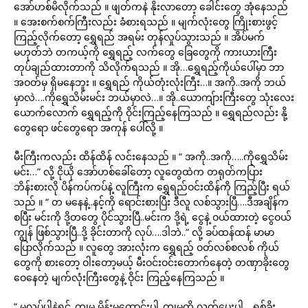
အော်ဟစ်မိလိုက်သည် ။ ဖျတ်ကနဲ နိုးလာတော့ ခေါင်းတွေ အုံနေသည်
။ အေးစက်စက်ကြီးလည်း ခံစားရသည် ။ မျက်လုံးတွေ ကြိုးစားဖွင့်
ကြည့်လိုက်တော့ ရွှေရည် အရမ်း တုန်လှုပ်သွားသည် ။ အိပ်မက်
မဟုတ်ဘဲ တကယ့်ကို ရွှေရည့် လက်တွေ ခြေတွေကို ကားယားကြီး
တုပ်ချည်ထားတာကို သိလိုက်ရသည် ။ အို…ရွှေရည့်ကိုယ်ပေါ်မှာ ဘာ
အဝတ်မှ ရှိမနေဘူး ။ ရွှေရည် ကိုယ်တုံးလုံးကြီး…။ အကို..အကို ဘယ်
မှာလဲ….ကိုရွှေသိမ်းမင်း ဘယ်မှာလဲ…။ အို..ယောကျ်ားကြီးတွေ သုံးလေး
ယောက်လောက် ရွှေရည့်ကို ဝိုင်းကြည့်နေကြသည် ။ ရွှေရည်လည်း နို့
တွေရော ဖင်တွေရော အကုန် ပေါ်လို့ ။
မီးကြီးကလည်း ထိန်ထိန် လင်းနေသည် ။ “ အကို..အကို…..ကိုရွှေသိမ်း
မင်း…” လို့ ငိုယို အော်ဟစ်ခေါ်တော့ လူတွေထဲက တရုတ်ကပြား
ဘိန်းစားလို ပိန်ကပ်ကပ်နဲ့ လူကြီးက ရွှေရည်ဝင်းထိန်ကို ကြည့်ပြီး ရယ်
သည် ။ “ တ မနေနဲ့..နင့်ကို ရောင်းစားပြီး ဒီလူ လစ်သွားပြီ….ဒီအချိန်က
စပြီး မင်းကို ဒို့တတွေ ပိုင်သွားပြီ..မင်းက ဒို့ရဲ့ ငွေနဲ့ ဝယ်ထားတဲ့ ငွေဝယ်
ကျွန် ဖြစ်သွားပြီ..ဒို့ ခိုင်းတာကို လုပ်….ဒါဘဲ..” လို့ ခပ်ထန်ထန် မာမာ
ပြောလိုက်သည် ။ လူတွေ အားလုံးက ရွှေရည့် ဝတ်လစ်စလစ် ကိုယ်
တွေကို စားတော့ ဝါးတော့မယ့် မီးဝင်းဝင်းတောက်နေတဲ့ တဏှာခိုးတွေ
ဝေနေတဲ့ မျက်လုံးကြီးတွေနဲ့ ဝိုင်း ကြည့်နေကြသည် ။
“ မလုပ်ပါနဲ့ရှင်..ကျမ မိန်းမကောင်းပါ..ကျမကို လွှတ်ပေးပါ….ရှစ်ခိုး