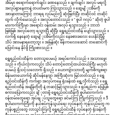
အိမ်မှာ စရောက်ရောက်ချင်း ခဏနေသည် ။ ချက်ချင်း အလုပ် မရလို့
အလုပ်ရှာနေတာနဲ့ တပတ်မက ကြာသွားသည် ။ ဆွေမျိ ုးအိမ်ကို
အားနာတာကြောင့် ဘာရရ လုပ်မည်လို့ ဆုံးဖြတ်ပြီး တဆိုင်ဝင် တဆိုင်
ထွက် လိုက်မေးသည် ။ အလုပ်တောင်းသည် ။ “ စူပါ ဂလုပ် ” ဆိုတဲ့ စူပါ
မားကက်ကြီးမှာ အရောင်း ဝန်ထမ်း အလုပ် ရသွားသည် ။ ဘာဘဲ
ဖြစ်ဖြစ် အလုပ်တော့ ရသွားပြီ ဆိုပြီး ရွှေရည်ဝင်းထိန် ပျော်သွားသည် ။
လက်ရှိ နေနေတဲ့ ဆွေမျိ ုးအိမ်ကိုလည်း နေခစားခလေး ပေးနိုင်ပြီမို့
သိပ် အားမနာရတော့ဘူး ။ အမြန်ဆုံး မိန်းကလေးဆောင် တဆောင်ကို
ပြောင်းနေ နိုင်ဖို့ ကြိုးစားသည် ။
ရွှေရည်ဝင်းထိန်က တောသူပေမယ့် အရပ်ကောင်းသည် ။ အသားဖွေး
သည် ။ ကိုယ်လုံးကလည်း သိပ် တောင့်တောင့်ထယ်ထယ်ကြီး မဟုတ်
ပေမယ့် ရှိသင့်သလောက် ရှိသည် ။ ယောကျ်ားသားတို့ မျက်စိကျစရာ
မိန်းမတယောက်မို့ ဆိုင်မန်နေဂျာ အကြီးဆုံးက မြင်တတ်သည် ။ ရွှေ
ရည်ဝင်းထိန်ကို ကက်ရှာ အလုပ်ကနေ ရုံးခန်းထဲ ရွှေ့လိုက်သည် ။ ရွှေ
ရည်ဝင်းထိန် အချိန်တိုတို နဲ့ တဆင့်မြင့်သွားသည် ။ ရုပ်ရည်က ပြေပြစ်
စကားပြောကလည်း ချိ ုတာမို့ ရွှေရည်ဝင်းထိန်ကို စူပါမားကက်က
ဝန်ထမ်းတွေရော အုပ်ချ ုပ်သူတွေရော ခင်မင်ကြ ကြိုက်ကြသည် ။ ဒီ
စူပါမားကက်ကြီးကို နယ်စပ်ကုန်သွယ်ရေး လုပ်နေတဲ့ ကုန်သည်တွေ က
ကုန်ပစ္စည်းတွေ လာသွင်းကြလို့ ရွှေရည်ဝင်းထိန် လုပ်နေတဲ့ ရုံးခန်းကို
စီးပွားရေးသမား ကုန်သည်တွေဝင်ထွက်နေကြတဲ့အထဲ ရုပ်သနားကမား