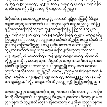
တဲ့ စိတ္အဟုန္ေၾကာင့္ သူ႔ကို အတင္းဖက္ သူ႔လက္ေတြကို ဆြဲ
ယူၿပီး သူမ ရင္မို႔မို႔အေပၚကို တင္ေပးလိုက္သည္ ။
ဒီလိုက်ေတာ့ သေကာင့္သား မေနႏိုင္ေတာ့ဘဲ ရင္စိုင္ေတြကို ပီပီျပ
င္ျပင္ နယ္ဖတ္ေတာ့တာဘဲ ။ ေထာင္မာေနတဲ့ ေ႐ႊရည္ဝင္းထိန္ရဲ႕
ရင္သီးေလးေတြကိုလည္း သူ႔လက္ေတြနဲ႔ ပြတ္သည္ ။ သူ႔လ
က္ေတြက ေ႐ႊရည္ဝင္းထိန္ရဲ႕ တင္ပါးေတြကိုလည္း ဆုပ္နယ္ ကိုင္
တြယ္သည္ ။ ဒါေပမယ့္ ေရွ႕ဆက္ မတိုးဘဲ အိမ္သာသြားမည္ ဆိုၿပီး အိ
ပ္ရာကေန ထသြားလိုက္သည္ ။ သူ႔ ပုဆိုးၾကားက ေထာင္ထေနတဲ့
သူ႔ဟာႀကီးကို ေ႐ႊရည္ ဖ်တ္ကနဲ ေတြ႕လိုက္ရေတာ့ သူလည္း
ေ႐ႊရည့္လိုဘဲ သဘာဝစိတ္ေတြ ျပင္းထန္ေနတယ္ ဆိုတာ သိ
လိုက္သည္ ။ သို႔ေပမယ့္ သူက အိမ္သာထဲမွာ အၾကာႀကီးဘဲ ၾကာေ
နခဲ့ၿပီး ျပန္ထြက္လာေတာ့လည္း ေ႐ႊရည့္ကို ဘာမွ ဆက္ မလုပ္ေ
တာ့ဘဲ “ အကိုကေလ..ေ႐ႊရည့္ကို လက္ထပ္တဲ့ ညက်မွ အဆုံးစြန္းအထိ ခ်
စ္ခ်င္တာ…အကိုက ေ႐ႊရည့္ကို ခ်စ္တာ တကယ့္ အခ်စ္သန႔္သန႔္ေလး နဲ႔ ဆို
တာ ျပခ်င္တယ္..” လို႔ ေျပာၿပီး အိမ္ေရွ႕ဖက္ကို ထြက္သြားလိုက္သည္ ။
ေနာက္တေန႔မွာ တဖက္ကမ္းကို ကူးၾကတယ္ ။ ဆိုင္ ေတာ္ေတာ္မ်ား
မ်ားကို လိုက္ျပၿပီး ေ႐ႊရည္တို႔ ဒီဖက္ကမ္းမွာေတာ့ ဟိုတယ္ မွာ မတ
ည္းၾကဘဲ သူ႔အသိမိတ္ေဆြတေယာက္ ရဲ႕ အိမ္မွာ တည္းၾကမ