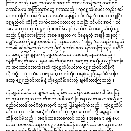
ကြားရ သည် ။ ရှေ့တက်လမ်းအတွက် ဘာသင်တန်းတွေ တက်ရင်
ကောင်းမလဲ အကြံဉာဏ်တွေ ရလာသည် ။ ကိုရွှေသိမ်းမင်း လည်း စူပါ
မားကက်ကြီး တခုလုံးမှာ အလှဆုံး ရွှေရည်ဝင်းထိန်ကို သဘောကျပြီး
ရွှေရည်ဝင်းထိန်ကို လက်ဆောင်လေးတွေ ပေးပြီး ခင်မင်အောင် “ ဝင်
”လေတော့သည် ။ ရွှေရည်ဝင်းထိန်လည်း နယ်က မိဘတွေဆီကို ငွေ
လည်း ပို့ချင်တာကြောင့် အစစ ချွေတာ ကျစ်နေရတဲ့ အချိန် အခုလို “
ချွေ”လာတဲ့ ကိုရွှေသိမ်းမင်းကို ကြာလာတော့ “ ကြွေ ”လာသည် ။ သူတို့
သာမန် ခင်မင်မှုထက် သာတဲ့ ပိုတဲ့ ဘော်ဒါတွေ ဖြစ်လာကြသည် ။ ဆိုင်
က အလုပ်ပြန်ချိန်မှာ ကိုရွှေသိမ်းမင်းက လာစောင့်နေတတ်သည် ။
နန်းကြီးသုတ်လေး ..ရှမ်း ခေါက်ဆွဲလေး..အတူတူ စားပြီးမှ လှည်းတန်း
က အဆောင်အောက်အထိ ကိုရွှေသိမ်းမင်းက ရွှေရည်ဝင်းထိန်ကို
လိုက်ပို့သည် ။ သံယောဇဉ်တွေ တရစ်ပြီး တရစ် ချည်နှောင်မိလာကြ
တော့ ရွှေရည်ဝင်းထန် နဲ့ ကိုရွှေသိမ်းမင်းတို့ ချစ်မိသွားကြသည် ။
ကိုရွှေသိမ်းမင်းက ချစ်ရေးဆို ချစ်စကားပြောလာသောအခါ ဒီလူကြီး
က သူမ အတွက် အားကိုးစရာ အမှီသဟဲ ပြုစရာ လူတယောက်လို့ ရွှေ
ရည်ဝင်းထိန် ထင်မိတဲ့အတွက် သူ့ကို ပြန်ချစ်လိုက်သည် ။ ကိုရွှေသိမ်း
မင်းသည် အရမ်း အလိုက်သိတတ်တဲ့ လူတယောက် လို့ ရွှေရည်ဝင်း
ထိန် ထင်မိသည် ။ အရမ်းသဘောကောင်းသည် ။ အနှမျော မရှိ ပေး
တတ် ကမ်းတတ်သည် ။ ရွှေရည်ဝင်းထိန် အတွက်သာ မကဘူး ။ နယ်
က ရွှေရည်ဝင်းထိန်ရဲ့ မိဘနှစ်ပါးနဲ့ မောင်နှမတွေ အတွက်လည်း