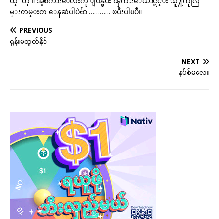
ယ္” တဲ့ ။ အဲ့စကားေလးကို ျပန္ၿပီး ၾကားေယာင္ရင္း သူ႔ကိုလြ
မ္းတမ္းတ ေနဆဲပါပဲဗ်ာ ………… ၿပီးပါၿပီ။
PREVIOUS
ရုန်းမထွတ်နိုင်
NEXT
နပ်စ်မလေး