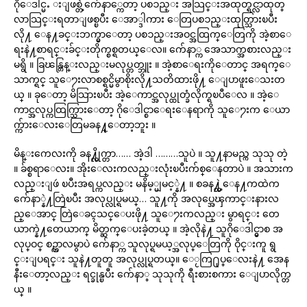
ဂိုေဒါင္မႉ းျဖစ္တဲ့က်ေနာ္ကေတာ့ ပစၥည္း အသြင္းအထုတ္ရင္လာထုတ္
လာသြင္းရတာျဖစ္ၿပီး ေအာ္ဒါကား ေတြပစၥည္းထုတ္သြားၿပီး
လို႔ ေန႔ခင္းဘက္မွာေတာ့ ပစၥည္းအဝင္အထြက္ေတြကို အဲ့စာေ
ရးနဲ႔စာရင္းခ်င္းတိုက္စစ္ရတယ္ေလ။ က်ေနာ္က အေသာက္အစားလည္း
မရွိ ။ ခြၽန္တြန္းလည္းမလုပ္တတ္ဘူး ။ အဲ့စာေရးကိုေတာင္ အရက္ေ
သာက္ရင္ သူေ႒းလာစစ္ရင္မိမွာစိုးလို႔သတိထားဖို႔ ေျပာဖူးေသးတ
ယ္ ။ ခုေတာ့ မိသြားၿပီး အဲ့ေကာင္အလုပ္ထုတ္ခံလိုက္ရၿပီေလ ။ အဲ့ေ
ကာင္အလုပ္ကထြက္သြားေတာ့ ဂိုေဒါင္စာေရးေနရာကို သူေ႒းက ေယာ
က္က်ားေလးေတြမခန႔္ေတာ့ဘူး ။
မိန္းကေလးကို ခန႔္လိုက္တာ…… အဲ့ဒါ ………သူပဲ ။ သူ႔နာမည္က သုသု တဲ့
။ ခ်စ္စရာေလး။ အိုးေလးကလည္းလုံးၿပီးက်စ္ေနတာပဲ ။ အသားက
လည္းျဖဴ ၿပီးအရပ္ကလည္း မနိမ့္မျမင့္နဲ႔ ။ စခန႔္တဲ့ေန႔ကထဲက
က်ေနာ္နဲ႔တြဲၿပီး အလုပ္လုပ္ရမယ္… သူ႔ကို အလုပ္အေၾကာင္းနားလ
ည္ေအာင္ တြဲေခၚသင္ေပးဖို႔ သူေ႒းကလည္း မွာရင္း တေ
ယာက္နဲ႔တေယာက္ မိတ္ဆက္ေပးခဲ့တယ္ ။ အဲ့လိုနဲ႔ သူဂိုေဒါင္မွာစ အ
လုပ္ဝင္ စဥ္ကာလမွာပဲ က်ေနာ္က သူလုပ္ရမယ့္အလုပ္ေတြကို ဝိုင္းကူ ရွ
င္းျပရင္း သူနဲ႔တူတူ အလုပ္လုပ္ရတယ္။ ေႂကြ႐ုပ္ေလးနဲ႔ အေန
နီးေတာ့လည္း ရင္ခုန္ၿပီး က်ေနာ္ သုသုကို ရီးစားစကား ေျပာလိုက္တ
ယ္ ။