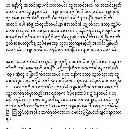
ကျနော့်ကို အတင်းဆွဲဖက်ထားတယ်။ သူ့အတွင်းခံထဲ ကို အတင်းချွတ်
တော့ ပထမ သူရုန်းတယ် ။ ကျနော်လည်း ဂိုဒေါင်တခုထဲမှာ ကျနော်နဲ့
သူ နှစ်ယောက်ထဲဆိုတာကိုသိတော့ အတင့်ရဲရဲလာပြီး အတင်းကို
အတွင်းခံပါ ဆွဲချွတ်လိုက်တယ်ဗျာ ။အတွင်းခံ ကျွတ်သွားတော့ သူ့ပိပိ
လေးကို သူ့လက်လေးနဲ့အုပ်ထားတယ် ။ ကျနော်လည်း သူ့ရဲ့နှုတ်ခမ်း
တွေကိုစုက်လိုက်။ လည်တိုင်တွေကိုလျှာနဲ့ယက်လိုက်။ သူ့ရဲ့နို့လေးကို
ပွတ်ဆွဲပေးလိုက်နဲ့ လုပ်နေတော့ သူလည်းကျနော့်ကို အတင်းပြန်ဖက်
လာတယ် ။ ကျနော့်လီးကလည်းမာတင်းပြီး အရမ်းတောင်လာတယ် ။
အာ့နဲ့ ဘောင်းဘီထဲက ထုတ်ပြီး သူ့ကို ပေးကိုင်ခိုင်းလိုက်တယ် ။ သူက
လီးကို တင်းနေအောင် ဆုပ်ပြီး “ကို့ဟာကြီးက မာတောင်နေတာပဲနော်
“တဲ့ ။ အဲ့လို ပြောလိုက်သေးတယ် ။ ကျနော်ကတော့ လွတ်သွားတဲ့ သူ့
စောက်ဖုတ်လေးကိုပဲ လက်နဲ့အုပ်ကိုင်ပီးအကွဲလေး ထဲပွတ်ပေးနေတုန်း
ပဲ ။ သူလည်းဖီးတွေတက်ပီးသူ့လက်နဲ့ ကျနော့်ကိုဂွင်းထုပေးနေတယ် ။
သူ့စောက်ဖုတ်မှာလည်းအရေတွေက စိမ့်နေတာပဲ ။ ချွဲနေတယ် ။ ကျ
နော်လည်း အရက်ဖာတွေပေါ် သူ့ကိုအသာလေး လှဲချလိုက်တယ်။ သူ
လည်းအလိုက်သင့်လေးလဲသွားတော့ ကျနော်အပေါ်ကနေ သူ့ကိုစီးမိုး
ပြီး ကြည့်မိတဲ့အခါ စောက်ဖုတ်လေးက ဖောင်းမို့ပြီးယက်ချင်စရာလေး
ဗျာ ။