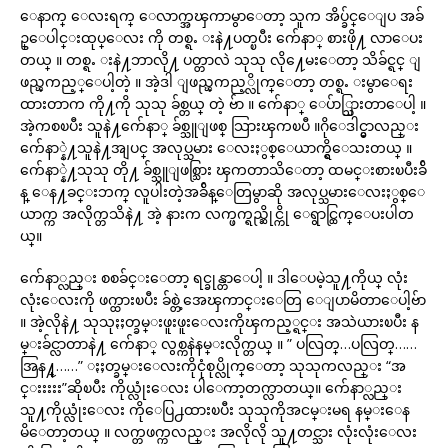
ေနာက္ ေလးရက္ ေလာက္အၾကာမွာေတာ့ သူက အိပ္ခ်င္ေျပ အခ်
ဥ္ေပါင္းထုပ္ေလး ကို တစ္ရႉ းနဲ႔ပတ္ၿပီး က်ေနာ္ စားဖို႔ လာေပး
တယ္ ။ တစ္ရႉ းနဲ႔ဘာလို႔ ပတ္တာလဲ သုသု လို႔ေမးေတာ့ သိခ်င္ရင္ ျ
ဖည္ၾကည့္ေပါ့တဲ့ ။ အဲ့ဒါ ျဖည္ၾကည့္လိုက္ေတာ့ တစ္ရႉ းမွာေရး
ထားတာက ကို႔ကို သုသု ခ်စ္တယ္ တဲ့ ဗ်ာ ။ က်ေနာ္ ေပ်ာ္သြားတာေပါ့ ။
အဲ့ကစၿပီး သူနဲ႔က်ေနာ္ ခ်စ္သူျဖစ္ သြားၾကၿပီ ။ဂိုေဒါင္မွာလည္း
က်ေနာ္နဲ႔သူနဲ႔အျပင္ အလုပ္သမား ေလးႏွစ္ေယာက္ရွိေသးတယ္ ။
က်ေနာ္နဲ႔သုသု တို႔ ခ်စ္သူျဖစ္သြား ၾကတာသိေတာ့ ထမင္းစားၿပီးခ်ိ
န္ ေန႔ခင္းဘက္ လူပါးတဲ့အခ်ိန္ေတြမွာဆို အလုပ္သမားေလးႏွစ္ေ
ယာက္က အလိုက္တသိနဲ႔ အဲ့ နားက လက္ဖက္ရည္ဆိုင္ကို ေရွာင္ထြက္ေပးပါတ
ယ္။
က်ေနာ္လည္း စစခ်င္းေတာ့ ရင္ခုန္တာေပါ့ ။ ဒါေပမဲ့သူ႔ကိုယ္ လုံး
လုံးေလးကို ဖက္ထားၿပီး ခ်စ္တဲ့အေၾကာင္းေတြ ေျပာမိတာေပါ့ဗ်ာ
။ အဲ့လိုနဲ႔ သုသုႏႈတ္ခမ္းဖူးဖူးေလးကိုၾကည့္ရင္း အသဲယားၿပီး န
မ္းခ်င္လာတာနဲ႔ က်ေနာ္ လွစ္ကနဲနမ္းလိုက္တယ္ ။ ” ပလြတ္…ပလြတ္……
အြန႔္……” ႏႈတ္ခမ္းေလးကိုငုံစုပ္လိုက္ေတာ့ သုသုကလည္း “အ
င္းးးးး”ဆိုၿပီး ကိုယ္လုံးေလး ပါေကာ့တက္လာတယ္။ က်ေနာ္လည္း
သူ႔ကိုယ္လုံးေလး ကိုေပြ႕ထားၿပီး သုသုကိုအငမ္းမရ နမ္းေန
မိေတာ့တယ္ ။ လက္တဖက္ကလည္း အလိုလို သူ႔တင္သား လုံးလုံးေလး