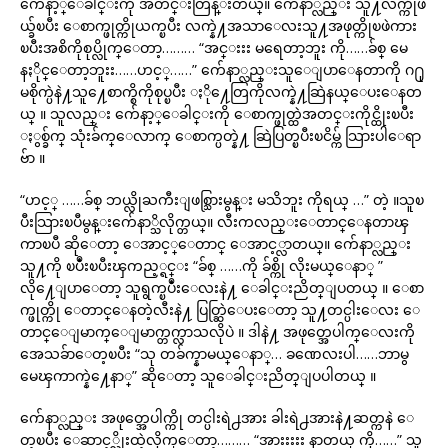
က်ေနာ့္ေခါင္းကို အတင္းတြန္းတယ္။ က်ေနာ္လည္း သူ႔လက္ကိုဖ
ယ္ခ်ၿပီး ေစာက္ဖုတ္ကိုယက္ၿပီး လက္နဲ႔အသာေလးသူ႔အဖုတ္ကိုၿဖဲကား
ၿပီးအစိကိုစုပ္လိုက္ေတာ့……… “အင္းးး မရေတာ့ဘူး ကို……ခ်စ္ မေ
နႏိုင္ေတာ့ဘူးး……ဟင့္……” က်ေနာ္လည္းသူေျပာေနတာကို ဂ႐ု
မစိုက္ပဲနဲ႔သူ႔ေစာက္စိကိုစုပ္ၿပီး ႏို႔ေတြကိုလက္နဲ႔ဆြဲနယ္ေပးေနတ
ယ္ ။ သူလည္း က်ေနာ့္ေခါင္းကို ေစာက္ဖုတ္ထဲအတင္းကိုင္ထိုးၿပီး
ႏွစ္ခ်က္ သုံးခ်က္ေလာက္ ေစာက္ပတ္နဲ႔ ဆြဲပြတ္ၿပီးၿငိမ္က် သြားပါေရာ
ဗ်ာ ။
“ဟင့္ ……ခ်စ္ ဘယ္လိုႀကီးျဖစ္သြားမွန္း မသိဘူး ကိုရယ္ …” တဲ့ ။သူၿ
ပီးသြားၿပီမွန္းက်ေနာ္သိလိုက္တယ္။ လီးကလည္းေတာင္ေနတာၾ
ကာၿပီ ဆိုေတာ့ ေအာင့္ေတာင္ ေအာင့္လာတယ္။ က်ေနာ္လည္း
သူ႔ကို ၿပဳံးၿပီးၾကည့္ရင္း “ခ်စ္ ……ကို ခ်စ္ကို လိုးမယ္ေနာ္ ”
လို႔ေျပာေတာ့ သူရွက္ၿပဳံးေလးနဲ႔ ေခါင္းညိတ္ျပတယ္ ။ ေစာ
က္ဖုတ္ကို ေတာင္ေနတဲ့လီးနဲ႔ ပြတ္ဆြဲေပးေတာ့ သူ႔တင္ပါးေလး ေ
တာင္ေျမာက္ေျမာက္တက္လာသလိုပဲ ။ ဒါနဲ႔ အဖုတ္အေပါက္ေလးကို
အေသခ်ာေတ့ၿပီး “သု တခ်က္နာမယ္ေနာ္… ခဏေလးပါ……ဘာမွ
မေၾကာက္နဲ႔ေနာ္” ဆိုေတာ့ သူေခါင္းညိတ္ျပပါတယ္ ။
က်ေနာ္လည္း အဖုတ္အေပါက္ကို တင္ပါးရဲ႕အား ခါးရဲ႕အားနဲ႔ဆတ္ကနဲ ေ
တ့ၿပီး ေဆာင့္လိုးထဲ့လိုက္ေတာ့……… “အားးးးး နာတယ္ ကို……” သူ