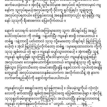
ဆက်ပေးခဲ့တယ် ။ အဲ့လိုနဲ့ သူဂိုဒေါင်မှာစ အလုပ်ဝင် စဉ်ကာလမှာပဲ ကျ
နော်က သူလုပ်ရမယ့်အလုပ်တွေကို ဝိုင်းကူ ရှင်းပြရင်း သူနဲ့တူတူ
အလုပ်လုပ်ရတယ်။ ကြွေရုပ်လေးနဲ့ အနေနီးတော့လည်း ရင်ခုန်ပြီး ကျ
နော် သုသုကို ရီးစားစကား ပြောလိုက်တယ် ။
နောက် လေးရက် လောက်အကြာမှာတော့ သူက အိပ်ချင်ပြေ အချဉ်
ပေါင်းထုပ်လေး ကို တစ်ရှူ းနဲ့ပတ်ပြီး ကျနော် စားဖို့ လာပေးတယ် ။
တစ်ရှူ းနဲ့ဘာလို့ ပတ်တာလဲ သုသု လို့မေးတော့ သိချင်ရင် ဖြည်ကြည့်
ပေါ့တဲ့ ။ အဲ့ဒါ ဖြည်ကြည့်လိုက်တော့ တစ်ရှူ းမှာရေးထားတာက ကို့ကို
သုသု ချစ်တယ် တဲ့ ဗျာ ။ ကျနော် ပျော်သွားတာပေါ့ ။ အဲ့ကစပြီး သူနဲ့
ကျနော် ချစ်သူဖြစ် သွားကြပြီ ။ဂိုဒေါင်မှာလည်း ကျနော်နဲ့သူနဲ့အပြင်
အလုပ်သမား လေးနှစ်ယောက်ရှိသေးတယ် ။ကျနော်နဲ့သုသု တို့ ချစ်သူ
ဖြစ်သွား ကြတာသိတော့ ထမင်းစားပြီးချိန် နေ့ခင်းဘက် လူပါးတဲ့အချိန်
တွေမှာဆို အလုပ်သမားလေးနှစ်ယောက်က အလိုက်တသိနဲ့ အဲ့ နားက
လက်ဖက်ရည်ဆိုင်ကို ရှောင်ထွက်ပေးပါတယ်။
ကျနော်လည်း စစချင်းတော့ ရင်ခုန်တာပေါ့ ။ ဒါပေမဲ့သူ့ကိုယ် လုံးလုံး
လေးကို ဖက်ထားပြီး ချစ်တဲ့အကြောင်းတွေ ပြောမိတာပေါ့ဗျာ ။ အဲ့လိုနဲ့
သုသုနှုတ်ခမ်းဖူးဖူးလေးကိုကြည့်ရင်း အသဲယားပြီး နမ်းချင်လာတာနဲ့
ကျနော် လှစ်ကနဲနမ်းလိုက်တယ် ။ ” ပလွတ်…ပလွတ်……အွန့်……”