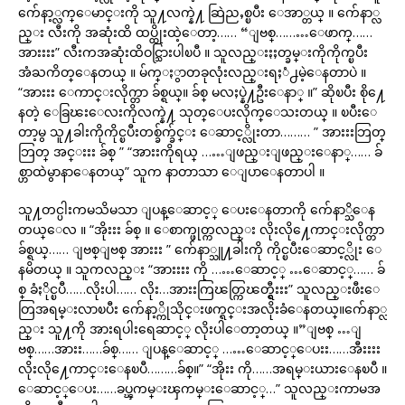
က်ေနာ့္လက္ေမာင္းကို သူ႔လက္နဲ႔ ဆြဲညႇစ္ၿပီး ေအာ္တယ္ ။ က်ေနာ္လ
ည္း လီးကို အဆုံးထိ ထပ္ထိုးထဲ့ေတာ့…… “ျဗစ္………ေဖာက္……
အားးးး” လီးကအဆုံးထိဝင္သြားပါၿပီ ။ သူလည္းႏႈတ္ခမ္းကိုကိုက္ၿပီး
အံႀကိတ္ေနတယ္ ။ မ်က္ႏွာတခုလုံးလည္းရႈံ႕မဲ့ေနတာပဲ ။
“အားးး ေကာင္းလိုက္တာ ခ်စ္ရယ္။ ခ်စ္ မလႈပ္နဲ႔ဦးေနာ္ ။” ဆိုၿပီး စို႔ေ
နတဲ့ ေခြၽးေလးကိုလက္နဲ႔ သုတ္ေပးလိုက္ေသးတယ္ ။ ၿပီးေ
တာ့မွ သူ႔ခါးကိုကိုင္ၿပီးတစ္ခ်က္ခ်င္း ေဆာင့္လိုးတာ……… ” အားးးဘြတ္
ဘြတ္ အင္းးး ခ်စ္ ” “အားးကိုရယ္ ……ျဖည္းျဖည္းေနာ္…… ခ်
စ္ဟာထဲမွာနာေနတယ္” သူက နာတာသာ ေျပာေနတာပါ ။
သူ႔တင္ပါးကမသိမသာ ျပန္ေဆာင့္ ေပးေနတာကို က်ေနာ္သိေန
တယ္ေလ ။ “အိုးးး ခ်စ္ ။ ေစာက္ဖုတ္ကလည္း လိုးလို႔ေကာင္းလိုက္တာ
ခ်စ္ရယ္…… ျဗစ္ျဗစ္ အားးး ” က်ေနာ္သူ႔ခါးကို ကိုင္ၿပီးေဆာင့္လိုး ေ
နမိတယ္ ။ သူကလည္း “အားးးး ကို ……ေဆာင့္ …ေဆာင့္…… ခ်
စ္ ခံႏိုင္ၿပီ……လိုးပါ…… လိုး…အားးကြၽတ္ကြၽတ္ရွီးးး” သူလည္းဖီးေ
တြအရမ္းလာၿပီး က်ေနာ့္ကိုသိုင္းဖက္ရင္းအလိုးခံေနတယ္။က်ေနာ္လ
ည္း သူ႔ကို အားရပါးရေဆာင့္ လိုးပါေတာ့တယ္ ။”ျဗစ္ …ျ
ဗစ္……အားး……ခ်စ္…… ျပန္ေဆာင့္ ……ေဆာင့္ေပးး……အီးးးး
လိုးလို႔ေကာင္းေနၿပီ………ခ်စ္။” “အိုးး ကို……အရမ္းယားေနၿပီ ။
ေဆာင့္ေပး……ခပ္ၾကမ္းၾကမ္းေဆာင့္…” သူလည္းကာမအ