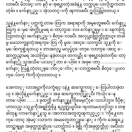
လာၿပီး မိဘခ်င္းက နဂို ေစ့စပ္ထားတဲ့အခံနဲ႔ လက္ထပ္ေပးလိုက္ၾကတာ
တဲ့ဗ်ာ ။ က်ေနာ္လည္း အဲ့သတင္းကို ၾကားၿပီး ႐ူးသြပ္သြားတယ္ ။
သူနဲ႔က်ေနာ္ ပက္သက္ခဲ့တာေတြက အရာရာကို အမွတ္ရေစၿပီး က်ေနာ့္အ
တြက္ ေမ့ေဖ်ာက္လို႔မရ ေတာ့ဘူးေလ။ က်ေနာ္အရမ္း ေၾကကြဲ
သြားတယ္ဗ်ာ ။က်ေနာ္လည္း စိတ္ေလၿပီး အလုပ္ကႏႈတ္ထြက္လိုက္တယ္။ တခါ
မွ မေသာက္ဖူးတဲ့အရက္ေတြ ကို မူးေအာင္ေသာက္ၿပီး သူ႔ကို ေ
မ့ေဖ်ာက္ပစ္ခဲ့ရတယ္ ။ ဘာအလုပ္မွ မလုပ္ခ်င္ေတာ့ေလာက္ေအာင္ ေ
ဆာက္တည္ရာမရ အသဲကြဲေနခဲ့တယ္။ တကယ္ဆို ေစ့စပ္ထားခဲ့တာကိုေတာ့
က်ေနာ့္ကို သူအသိေပးသင့္ခဲ့တာ ေပါ့ဗ်ာ ။ အခုေတာ့……………………
က်ေနာ္ လြန္ခဲ့တဲ့တႏွစ္ေက်ာ္ေက်ာ္ ေလာက္ကစၿပီး စိတ္ေျပလ
က္ေပ်ာက္ Fbကိုသုံးလာတယ္ ။
အေကာင့္ လာအပ္တာကိုလက္ခံရင္းနဲ႔ ဆက္စ္အေကာင့္ ေတြပါလာခဲ့တ
ယ္ ။ အဲ့လိုနဲ႔က်ေနာ္လည္း အခု ဆက္စ္အေကာင့္ဖြင့္ၿပီး Fbသုံး ေန
တာေပါ့ဗ်ာ ………။ ခုထက္ထိ က်ေနာ္သူ႔ကိုမေမ့ႏိုင္ေသးပါဘူး။ ဒီပိုစ့္
ဟာလည္းသူ႔ကိုအရွက္ခြဲဖို႔ ရည္႐ြယ္ၿပီးေရးတာမဟုတ္ပါဘူး ။ တစ္
ခါတုန္းကက်ေနာ္နဲ႔သူ ေအာကားအတူတူၾကည့္ရင္း “ကို႔ေလာ
က္ေတာင္ အဲ့မင္းသားက အမႈတ္မေတာ္ဘူးေနာ္ ။ ကိုက အေရွ႕ေ
တာင္အာရွမွာ အဖုတ္ယက္တတ္ဆုံးေယာက္က်ားပဲ ။ ခ်စ္ဆို ကိုအဖုတ္ယက္တိုင္းၿပီးတ