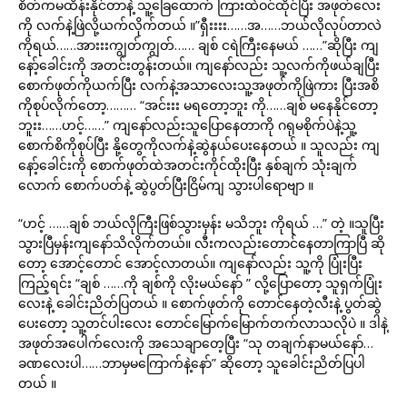
စိတ်ကမထိန်းနိုင်တာနဲ့ သူ့ခြေထောက် ကြားထဲဝင်ထိုင်ပြီး အဖုတ်လေး
ကို လက်နဲ့ဖြဲလို့ယက်လိုက်တယ် ။”ရှီးးးး……အ……ဘယ်လိုလုပ်တာလဲ
ကိုရယ်……အားးးကျွတ်ကျွတ်…… ချစ် ငရဲကြီးနေမယ် ……”ဆိုပြီး ကျ
နော့်ခေါင်းကို အတင်းတွန်းတယ်။ ကျနော်လည်း သူ့လက်ကိုဖယ်ချပြီး
စောက်ဖုတ်ကိုယက်ပြီး လက်နဲ့အသာလေးသူ့အဖုတ်ကိုဖြဲကား ပြီးအစိ
ကိုစုပ်လိုက်တော့……… “အင်းးး မရတော့ဘူး ကို……ချစ် မနေနိုင်တော့
ဘူးး……ဟင့်……” ကျနော်လည်းသူပြောနေတာကို ဂရုမစိုက်ပဲနဲ့သူ့
စောက်စိကိုစုပ်ပြီး နို့တွေကိုလက်နဲ့ဆွဲနယ်ပေးနေတယ် ။ သူလည်း ကျ
နော့်ခေါင်းကို စောက်ဖုတ်ထဲအတင်းကိုင်ထိုးပြီး နှစ်ချက် သုံးချက်
လောက် စောက်ပတ်နဲ့ ဆွဲပွတ်ပြီးငြိမ်ကျ သွားပါရောဗျာ ။
“ဟင့် ……ချစ် ဘယ်လိုကြီးဖြစ်သွားမှန်း မသိဘူး ကိုရယ် …” တဲ့ ။သူပြီး
သွားပြီမှန်းကျနော်သိလိုက်တယ်။ လီးကလည်းတောင်နေတာကြာပြီ ဆို
တော့ အောင့်တောင် အောင့်လာတယ်။ ကျနော်လည်း သူ့ကို ပြုံးပြီး
ကြည့်ရင်း “ချစ် ……ကို ချစ်ကို လိုးမယ်နော် ” လို့ပြောတော့ သူရှက်ပြုံး
လေးနဲ့ ခေါင်းညိတ်ပြတယ် ။ စောက်ဖုတ်ကို တောင်နေတဲ့လီးနဲ့ ပွတ်ဆွဲ
ပေးတော့ သူ့တင်ပါးလေး တောင်မြောက်မြောက်တက်လာသလိုပဲ ။ ဒါနဲ့
အဖုတ်အပေါက်လေးကို အသေချာတေ့ပြီး “သု တချက်နာမယ်နော်…
ခဏလေးပါ……ဘာမှမကြောက်နဲ့နော်” ဆိုတော့ သူခေါင်းညိတ်ပြပါ
တယ် ။