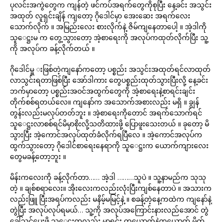
ပုလင်းအကွဲတွေက ကျန်တဲ့ ဖင်ကပ်အရက်တွေကိုစုပြီး နေ့ခင်း အသွင်း
အထုတ် လူရှင်းချိန် ကျတော့ ဂိုဒေါင်မှာ အေးဆေး အရက်လေး
သောက်လိုက် ။ အမြည်းလေး စားလိုက်နဲ့ ဇိမ်ကျနေတာပေါ့ ။ အဲ့ဒါကို
သူေဋ္ဌးမ က တွေ့သွားတော့ အဲ့စာရေးကို အလုပ်ကထုတ်လိုက်ပြီး သူ့
ကို အလုပ်က ခန့်လိုက်တယ် ။
ဂိုဒေါင်မှူ းဖြစ်တဲ့ကျနော်ကတော့ ပစ္စည်း အသွင်းအထုတ်ရင်လာထုတ်
လာသွင်းရတာဖြစ်ပြီး အော်ဒါကား တွေပစ္စည်းထုတ်သွားပြီးလို့ နေ့ခင်း
ဘက်မှာတော့ ပစ္စည်းအဝင်အထွက်တွေကို အဲ့စာရေးနဲ့စာရင်းချင်း
တိုက်စစ်ရတယ်လေ။ ကျနော်က အသောက်အစားလည်း မရှိ ။ ချွန်
တွန်းလည်းမလုပ်တတ်ဘူး ။ အဲ့စာရေးကိုတောင် အရက်သောက်ရင်
သူေဋ္ဌးလာစစ်ရင်မိမှာစိုးလို့သတိထားဖို့ ပြောဖူးသေးတယ် ။ ခုတော့ မိ
သွားပြီး အဲ့ကောင်အလုပ်ထုတ်ခံလိုက်ရပြီလေ ။ အဲ့ကောင်အလုပ်က
ထွက်သွားတော့ ဂိုဒေါင်စာရေးနေရာကို သူေဋ္ဌးက ယောက်ကျားလေး
တွေမခန့်တော့ဘူး ။
မိန်းကလေးကို ခန့်လိုက်တာ…… အဲ့ဒါ ………သူပဲ ။ သူ့နာမည်က သုသု
တဲ့ ။ ချစ်စရာလေး။ အိုးလေးကလည်းလုံးပြီးကျစ်နေတာပဲ ။ အသားက
လည်းဖြူ ပြီးအရပ်ကလည်း မနိမ့်မမြင့်နဲ့ ။ စခန့်တဲ့နေ့ကထဲက ကျနော်နဲ့
တွဲပြီး အလုပ်လုပ်ရမယ်… သူ့ကို အလုပ်အကြောင်းနားလည်အောင် တွဲ
ခေါ်သင်ပေးဖို့ သူေဋ္ဌးကလည်း မှာရင်း တယောက်နဲ့တယောက် မိတ်