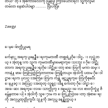
တယ်” တဲ့ ။ အဲ့စကားလေးကို ပြန်ပြီး ကြားယောင်ရင်း သူ့ကိုလွမ်း
တမ်းတ နေဆဲပါပဲဗျာ ………… ပြီးပါပြီ။
Zawgyi
ေမ့ေဖ်ာက္လို႔မရ
က်ေနာ္က အရက္ျဖန႔္ခ်ီေရးကုမၸဏီ တစ္ခုရဲ႕ဂိုေဒါင္မႉ း လုပ္ခဲ့တ
ယ္ ။ အဲ့တုန္းက သူက ကုမၸဏီမွာမေရာက္ေသးဘူး ။ ဂိုေဒါင္ဆို
တာက အရက္ျဖန႔္ခ်ီေရးဂိုေဒါင္ဆိုေတာ့ ဖာေတြကို မကာ ထမ္း
ကာနဲ႔ ဖာေတြလြတ္က်ကြဲတာတာေတြရွိတယ္။ အဲ့ဒါကို ပထမ ဂိုေဒါ
င္စာေရးက ပုလင္းအကြဲေတြက က်န္တဲ့ ဖင္ကပ္အရက္ေတြကိုစုၿပီး
ေန႔ခင္း အသြင္းအထုတ္ လူရွင္းခ်ိန္ က်ေတာ့ ဂိုေဒါင္မွာ ေ
အးေဆး အရက္ေလးေသာက္လိုက္ ။ အျမည္းေလး စားလိုက္နဲ႔ ဇိ
မ္က်ေနတာေပါ့ ။ အဲ့ဒါကို သူေ႒းမ က ေတြ႕သြားေတာ့ အဲ့စာေရး
ကို အလုပ္ကထုတ္လိုက္ၿပီး သူ႔ကို အလုပ္က ခန႔္လိုက္တယ္ ။