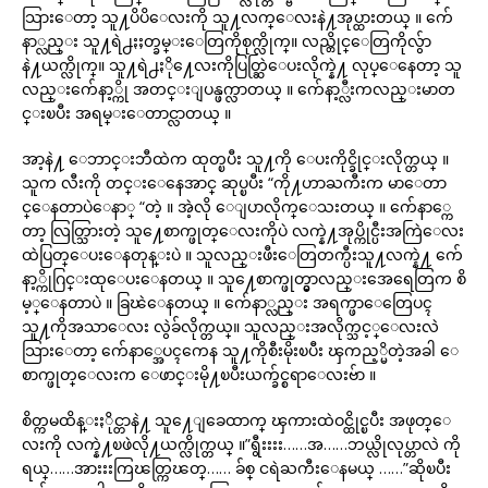
သြားေတာ့ သူ႔ပိပိေလးကို သူ႔လက္ေလးနဲ႔အုပ္ထားတယ္ ။ က်ေ
နာ္လည္း သူ႔ရဲ႕ႏႈတ္ခမ္းေတြကိုစုက္လိုက္။ လည္တိုင္ေတြကိုလွ်ာ
နဲ႔ယက္လိုက္။ သူ႔ရဲ႕ႏို႔ေလးကိုပြတ္ဆြဲေပးလိုက္နဲ႔ လုပ္ေနေတာ့ သူ
လည္းက်ေနာ့္ကို အတင္းျပန္ဖက္လာတယ္ ။ က်ေနာ့္လီးကလည္းမာတ
င္းၿပီး အရမ္းေတာင္လာတယ္ ။
အာ့နဲ႔ ေဘာင္းဘီထဲက ထုတ္ၿပီး သူ႔ကို ေပးကိုင္ခိုင္းလိုက္တယ္ ။
သူက လီးကို တင္းေနေအာင္ ဆုပ္ၿပီး “ကို႔ဟာႀကီးက မာေတာ
င္ေနတာပဲေနာ္ “တဲ့ ။ အဲ့လို ေျပာလိုက္ေသးတယ္ ။ က်ေနာ္ကေ
တာ့ လြတ္သြားတဲ့ သူ႔ေစာက္ဖုတ္ေလးကိုပဲ လက္နဲ႔အုပ္ကိုင္ပီးအကြဲေလး
ထဲပြတ္ေပးေနတုန္းပဲ ။ သူလည္းဖီးေတြတက္ပီးသူ႔လက္နဲ႔ က်ေ
နာ့္ကိုဂြင္းထုေပးေနတယ္ ။ သူ႔ေစာက္ဖုတ္မွာလည္းအေရေတြက စိ
မ့္ေနတာပဲ ။ ခြၽဲေနတယ္ ။ က်ေနာ္လည္း အရက္ဖာေတြေပၚ
သူ႔ကိုအသာေလး လွဲခ်လိုက္တယ္။ သူလည္းအလိုက္သင့္ေလးလဲ
သြားေတာ့ က်ေနာ္အေပၚကေန သူ႔ကိုစီးမိုးၿပီး ၾကည့္မိတဲ့အခါ ေ
စာက္ဖုတ္ေလးက ေဖာင္းမို႔ၿပီးယက္ခ်င္စရာေလးဗ်ာ ။
စိတ္ကမထိန္းႏိုင္တာနဲ႔ သူ႔ေျခေထာက္ ၾကားထဲဝင္ထိုင္ၿပီး အဖုတ္ေ
လးကို လက္နဲ႔ၿဖဲလို႔ယက္လိုက္တယ္ ။”ရွီးးးး……အ……ဘယ္လိုလုပ္တာလဲ ကို
ရယ္……အားးးကြၽတ္ကြၽတ္…… ခ်စ္ ငရဲႀကီးေနမယ္ ……”ဆိုၿပီး