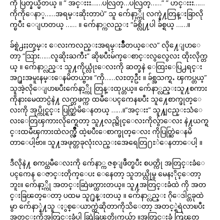
ကို ပြတ္နယ္မိတယ္ ။ ” အင္းးး……ပလြတ္…ပလြတ္……” ” ဟင္းးး……
ကိုကိုေနာ္……အရမ္းဆိုးတာပဲ” သူ က်ေနာ့္ကို လက္နဲ႔တြန္းခြာလို
က္ၿပီး ေျပာတယ္ …… ။ က်ေနာ္ကလည္း “ခ်စ္လို႔ပါ ခ်စ္ရယ္ ……။
ခ်စ္ရဲ႕ႏႈတ္ခမ္း ေလးကလည္းအရမ္းခ်ိဳတယ္ေလ” လို႔ေျပာေ
တာ့ “သြား……လူဆိုးႀကီး” ဆိုၿပီးမ်က္ေစာင္းလွလွေလး ထိုးလိုက္တ
ယ္ ။ က်ေနာ္လည္း သူ႔ကိုယ္လုံးေလးကို ဆတ္ခနဲ ေထြးေပြ႕ရင္း
အ႐ူးအမူးနမ္းေနမိတယ္ဗ်ာ။ “ကို……လႊတ္ဦး ။ ခ်စ္အသက္ရႉ ၾကပ္တယ္”
သူအဲ့လိုေျပာၿပီးက်ေနာ့္ကို တြန္းထုပ္တယ္။ က်ေနာ္လည္းသူ႔စကား
ကိုနားမေထာင္ပဲနဲ႔ လက္တဖက္က ထမီေပၚကေနၿပီး သူ႔ေစာက္ဖုတ္ေ
လးကို အုပ္ကိုင္ရင္း ပြတ္ဆြဲမိေနတယ္ ……။”အင္းး” သူ႔ျငည္းသံေ
လးေတြၾကားလိုက္ရေတာ့ သူ႔လည္တိုင္ေလးကိုလွ်ာေလး နဲ႔ယက္ရ
င္းထမီၾကားထဲလက္လွ်ိဳ ထဲ့ၿပီးေစာက္ဖုတ္ေလး ကိုပြတ္ဆြဲေနမိ
တာေပါ့ဗ်ာ။ သူ႔အဖုတ္တခုလုံးလည္းအေရေတြ႐ႊဲေနတာေပါ့ ။
ဒီလိုနဲ႔ စကပ္ထမီေလးကို က်ေနာ္က ဇစ္ျဖဳတ္ၿပီး စပတ္ကို အတြင္းခံေ
ပၚကေန ေဇာင္းတိုက္ေပး ေနေတာ့ သူဘယ္လိုမွ မေနႏိုင္ေတာ့
ဘူး။ က်ေနာ့္ကို အတင္းဆြဲဖက္ထားတယ္။ သူ႔အတြင္းခံထဲ ကို အတ
င္းခြၽတ္ေတာ့ ပထမ သူ႐ုန္းတယ္ ။ က်ေနာ္လည္း ဂိုေဒါင္တခုထဲ
မွာ က်ေနာ္နဲ႔သူ ႏွစ္ေယာက္ထဲဆိုတာကိုသိေတာ့ အတင့္ရဲရဲလာၿပီး
အတင္းကိုအတြင္းခံပါ ဆြဲခြၽတ္လိုက္တယ္ဗ်ာ ။အတြင္းခံ ကြၽတ္