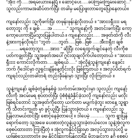
“အိုးး ကို……အရမ်းယားနေပြီ ။ ဆောင့်ပေး……ခပ်ကြမ်းကြမ်းဆောင့်…”
သူလည်းကာမအဆိပ်တက်ပြီး တခါမှ မပြောဖူးတာတွေပြောနေတယ်။
ကျနော်လည်း သူ့ကိုဖက်ပြီး တဖုန်းဖုန်းနဲ့လိုးတယ် ။ “အားးးရှီးးးး မရ
တော့ဘူး ကို ။ ချစ် ……အ …………” သူကျနော့်ကို အတင်းဖက်ပြီး ကော့
ကော့ပေးကာငြိမ်သွားပြန်ပါတယ်.။ ကျနော်လည်း…… အဖုတ်ထဲကို လီး
နဲ့အားကုန်လိုးရင်း “ဘွတ် ……ဘွတ်……ဗြစ်…ဗြစ် ……အီးးးရှီးး ချစ်
…………မရတော့ဘူးး……အားး ” ဆိုပြီး လရေထွက်ချင်နေတဲ့ လီးကိုစ
ပတ်ကချွတ်ပြီး သူ့အဖုတ်အပေါ် ဂွင်းထုချလိုက်ပါတော့တယ် ။ “အားးးး
ရှီးးးး ကောင်းလိုက်တာ……ချစ်ရယ်……” အဲ့လိုနဲ့သူနဲ့ကျနော် နေ့ခင်း
ဘက် ဂိုဒေါင်မှာ လူရှင်းချိန်နေ့တိုင်းလိုး ဖြစ်ကြတယ် ။ အလုပ်ပိတ်ရက်
ကျရင်လည်းတခါတရံ တည်းခိုခန်းမှာ သွားပြီး လိုးကြတယ် ။
သူနဲ့ကျနော် ချစ်ခဲ့တဲ့နှစ်နှစ်ခွဲ သက်တမ်းအတွင်းမှာ သူလည်း ကျနော့်
လီးကို အငမ်းမရ စုပ်တတ်ပြီး ပုံစံစုံနဲ့ခံနိုင်ခဲ့သလို ကျနော်လည်း မလိုး
ဖြစ်ရင်တောင် သူ့အဖုတ်ကိုတော့ ယက်တာ မပျက်ခဲ့ဘူး ။တနေ့ သူရွာ
ကို သီတင်းကျွတ် မှာ ခွင့်ယူပြီး ပြန်သွားခဲ့တယ် ။ ကျနော်လည်း သူ
ပြန်လာမယ်ထင်ပြီး စောင့်နေခဲ့တာပေါ့ ။ ဒါပေမဲ့ ………… သူက ရွာပြန်
ရောက်တော့ သူ့အဖေ ပေးစားတဲ့လူနဲ့ယူသွားခဲ့တယ်လေ။ သူနဲ့အဲ့လူက
စေ့စပ်ထားတာ ကြာပြီတဲ့ ။ အဲ့လူကနိုင်ငံခြားမှာ အလုပ်သွားလုပ်လို့ မ
ယူဖြစ်သေးတာတဲ့။ ခုမှ နိုင်ငံခြားကပြန်လာပြီး မိဘချင်းက နဂို စေ့စပ်