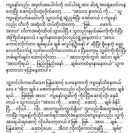
ကျနော်လည်း အဖုတ်အပေါက်ကို တင်ပါးရဲ့အား ခါးရဲ့အားနဲ့ဆတ်ကနဲ
တေ့ပြီး ဆောင့်လိုးထဲ့လိုက်တော့……… “အားးးးး နာတယ် ကို……” သူ
ကျနော့်လက်မောင်းကို သူ့လက်နဲ့ ဆွဲညှစ်ပြီး အော်တယ် ။ ကျနော်
လည်း လီးကို အဆုံးထိ ထပ်ထိုးထဲ့တော့…… “ဗြစ်………ဖောက်……
အားးးး” လီးကအဆုံးထိဝင်သွားပါပြီ ။ သူလည်းနှုတ်ခမ်းကိုကိုက်ပြီး
အံကြိတ်နေတယ် ။ မျက်နှာတခုလုံးလည်းရှုံ့မဲ့နေတာပဲ ။ “အားးး
ကောင်းလိုက်တာ ချစ်ရယ်။ ချစ် မလှုပ်နဲ့ဦးနော် ။” ဆိုပြီး စို့နေတဲ့ ချွေး
လေးကိုလက်နဲ့ သုတ်ပေးလိုက်သေးတယ် ။ ပြီးတော့မှ သူ့ခါးကိုကိုင်ပြီး
တစ်ချက်ချင်း ဆောင့်လိုးတာ……… ” အားးးဘွတ်ဘွတ် အင်းးး ချစ် ”
“အားးကိုရယ် ……ဖြည်းဖြည်းနော်…… ချစ်ဟာထဲမှာနာနေတယ်” သူက
နာတာသာ ပြောနေတာပါ ။
သူ့တင်ပါးကမသိမသာ ပြန်ဆောင့် ပေးနေတာကို ကျနော်သိနေတယ်
လေ ။ “အိုးးး ချစ် ။ စောက်ဖုတ်ကလည်း လိုးလို့ကောင်းလိုက်တာ ချစ်
ရယ်…… ဗြစ်ဗြစ် အားးး ” ကျနော်သူ့ခါးကို ကိုင်ပြီးဆောင့်လိုး နေမိ
တယ် ။ သူကလည်း “အားးးး ကို ……ဆောင့် …ဆောင့်…… ချစ် ခံနိုင်
ပြီ……လိုးပါ…… လိုး…အားးကျွတ်ကျွတ်ရှီးးး” သူလည်းဖီးတွေအရမ်း
လာပြီး ကျနော့်ကိုသိုင်းဖက်ရင်းအလိုးခံနေတယ်။ကျနော်လည်း သူ့ကို
အားရပါးရဆောင့် လိုးပါတော့တယ် ။”ဗြစ် …ဗြစ်……အားး……ချစ်……
ပြန်ဆောင့် ……ဆောင့်ပေးး……အီးးးး လိုးလို့ကောင်းနေပြီ………ချစ်။”