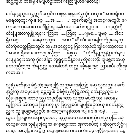
ဆိပ္တက္ၿပီး တခါမွ မေျပာဖူးတာေတြေျပာေနတယ္။
က်ေနာ္လည္း သူ႔ကိုဖက္ၿပီး တဖုန္းဖုန္းနဲ႔လိုးတယ္ ။ “အားးးရွီးးးး
မရေတာ့ဘူး ကို ။ ခ်စ္ ……အ …………” သူက်ေနာ့္ကို အတင္းဖက္ၿပီး ေ
ကာ့ေကာ့ေပးကာၿငိမ္သြားျပန္ပါတယ္.။ က်ေနာ္လည္း…… အဖုတ္ထဲကို
လီးနဲ႔အားကုန္လိုးရင္း “ဘြတ္ ……ဘြတ္……ျဗစ္…ျဗစ္ ……အီးးး
ရွီးး ခ်စ္ …………မရေတာ့ဘူးး……အားး ” ဆိုၿပီး လေရထြက္ခ်င္ေနတဲ့
လီးကိုစပတ္ကခြၽတ္ၿပီး သူ႔အဖုတ္အေပၚ ဂြင္းထုခ်လိုက္ပါေတာ့တယ္ ။
“အားးးး ရွီးးးး ေကာင္းလိုက္တာ……ခ်စ္ရယ္……” အဲ့လိုနဲ႔သူနဲ႔က်ေနာ္
ေန႔ခင္းဘက္ ဂိုေဒါင္မွာ လူရွင္းခ်ိန္ေန႔တိုင္းလိုး ျဖစ္ၾကတယ္
။ အလုပ္ပိတ္ရက္ က်ရင္လည္းတခါတရံ တည္းခိုခန္းမွာ သြားၿပီး လိုးၾ
ကတယ္ ။
သူနဲ႔က်ေနာ္ ခ်စ္ခဲ့တဲ့ႏွစ္ႏွစ္ခြဲ သက္တမ္းအတြင္းမွာ သူလည္း က်ေ
နာ့္လီးကို အငမ္းမရ စုပ္တတ္ၿပီး ပုံစံစုံနဲ႔ခံႏိုင္ခဲ့သလို က်ေနာ္လည္း မ
လိုးျဖစ္ရင္ေတာင္ သူ႔အဖုတ္ကိုေတာ့ ယက္တာ မပ်က္ခဲ့ဘူး ။တေန႔
သူ႐ြာကို သီတင္းကြၽတ္ မွာ ခြင့္ယူၿပီး ျပန္သြားခဲ့တယ္ ။ က်ေနာ္လ
ည္း သူျပန္လာမယ္ထင္ၿပီး ေစာင့္ေနခဲ့တာေပါ့ ။ ဒါေပမဲ့ …………
သူက ႐ြာျပန္ေရာက္ေတာ့ သူ႔အေဖ ေပးစားတဲ့လူနဲ႔ယူသြားခဲ့
တယ္ေလ။ သူနဲ႔အဲ့လူက ေစ့စပ္ထားတာ ၾကာၿပီတဲ့ ။ အဲ့လူကႏိုင္ငံျ
ခားမွာ အလုပ္သြားလုပ္လို႔ မယူျဖစ္ေသးတာတဲ့။ ခုမွ ႏိုင္ငံျခားကျပန္