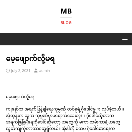
MB
BLOG
မေ့ဖျောက်လို့မရ
July 2, 2021
admin
မေ့ဖျောက်လို့မရ
ကျနော်က အရက်ဖြန့်ချီရေးကုမ္ပဏီ တစ်ခုရဲ့ဂိုဒေါင်မှူ း လုပ်ခဲ့တယ် ။
အဲ့တုန်းက သူက ကုမ္ပဏီမှာမရောက်သေးဘူး ။ ဂိုဒေါင်ဆိုတာက
အရက်ဖြန့်ချီရေးဂိုဒေါင်ဆိုတော့ ဖာတွေကို မကာ ထမ်းကာနဲ့ ဖာတွေ
လွတ်ကျကွဲတာတာတွေရှိတယ်။ အဲ့ဒါကို ပထမ ဂိုဒေါင်စာရေးက