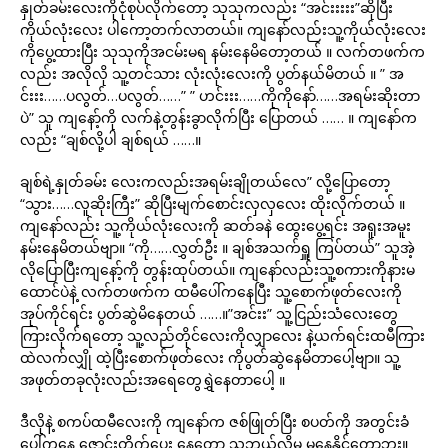
နှုတ်ခမ်းလေးကိုငုံစုပ်လိုက်တော့ သုသုကလည်း “အင်းးးးး”ဆိုပြီး
ကိုယ်လုံးလေး ပါကော့တက်လာတယ်။ ကျနော်လည်းသူ့ကိုယ်လုံးလေး
ကိုပွေ့ထားပြီး သုသုကိုအငမ်းမရ နမ်းနေမိတော့တယ် ။ လက်တဖက်က
လည်း အလိုလို သူ့တင်သား လုံးလုံးလေးကို ပွတ်နယ်မိတယ် ။ ” အ
င်းးး……ပလွတ်…ပလွတ်……” ” ဟင်းးး……ကိုကိုနော်……အရမ်းဆိုးတာ
ပဲ” သူ ကျနော့်ကို လက်နဲ့တွန်းခွာလိုက်ပြီး ပြောတယ် …… ။ ကျနော်က
လည်း “ချစ်လို့ပါ ချစ်ရယ် ……။
ချစ်ရဲ့နှုတ်ခမ်း လေးကလည်းအရမ်းချိုတယ်လေ” လို့ပြောတော့
“သွား……လူဆိုးကြီး” ဆိုပြီးမျက်စောင်းလှလှလေး ထိုးလိုက်တယ် ။
ကျနော်လည်း သူ့ကိုယ်လုံးလေးကို ဆတ်ခနဲ ထွေးပွေ့ရင်း အရူးအမူး
နမ်းနေမိတယ်ဗျာ။ “ကို……လွှတ်ဦး ။ ချစ်အသက်ရှူ ကြပ်တယ်” သူအဲ့
လိုပြောပြီးကျနော့်ကို တွန်းထုပ်တယ်။ ကျနော်လည်းသူ့စကားကိုနားမ
ထောင်ပဲနဲ့ လက်တဖက်က ထမီပေါ်ကနေပြီး သူ့စောက်ဖုတ်လေးကို
အုပ်ကိုင်ရင်း ပွတ်ဆွဲမိနေတယ် ……။”အင်းး” သူ့ငြည်းသံလေးတွေ
ကြားလိုက်ရတော့ သူ့လည်တိုင်လေးကိုလျှာလေး နဲ့ယက်ရင်းထမီကြား
ထဲလက်လျှို ထဲ့ပြီးစောက်ဖုတ်လေး ကိုပွတ်ဆွဲနေမိတာပေါ့ဗျာ။ သူ့
အဖုတ်တခုလုံးလည်းအရေတွေရွှဲနေတာပေါ့ ။
ဒီလိုနဲ့ စကပ်ထမီလေးကို ကျနော်က ဇစ်ဖြုတ်ပြီး စပတ်ကို အတွင်းခံ
ပေါ်ကနေ ဇောင်းတိုက်ပေး နေတော့ သူဘယ်လိုမှ မနေနိုင်တော့ဘူး။