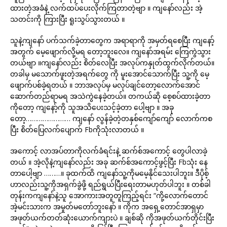
ထားတဲ့အခံနဲ့ လက်ထပ်ပေးလိုက်ကြတာတဲ့ဗျာ ။ ကျနော်လည်း အဲ့
သတင်းကို ကြားပြီး ရူးသွပ်သွားတယ် ။
သူနဲ့ကျနော် ပက်သက်ခဲ့တာတွေက အရာရာကို အမှတ်ရစေပြီး ကျနော့်
အတွက် မေ့ဖျောက်လို့မရ တော့ဘူးလေ။ ကျနော်အရမ်း ကြေကွဲသွား
တယ်ဗျာ ။ကျနော်လည်း စိတ်လေပြီး အလုပ်ကနှုတ်ထွက်လိုက်တယ်။
တခါမှ မသောက်ဖူးတဲ့အရက်တွေ ကို မူးအောင်သောက်ပြီး သူ့ကို မေ့
ဖျောက်ပစ်ခဲ့ရတယ် ။ ဘာအလုပ်မှ မလုပ်ချင်တော့လောက်အောင်
ဆောက်တည်ရာမရ အသဲကွဲနေခဲ့တယ်။ တကယ်ဆို စေ့စပ်ထားခဲ့တာ
ကိုတော့ ကျနော့်ကို သူအသိပေးသင့်ခဲ့တာ ပေါ့ဗျာ ။ အခု
တော့…………………… ကျနော် လွန်ခဲ့တဲ့တနှစ်ကျော်ကျော် လောက်ကစ
ပြီး စိတ်ပြေလက်ပျောက် Fbကိုသုံးလာတယ် ။
အကောင့် လာအပ်တာကိုလက်ခံရင်းနဲ့ ဆက်စ်အကောင့် တွေပါလာခဲ့
တယ် ။ အဲ့လိုနဲ့ကျနော်လည်း အခု ဆက်စ်အကောင့်ဖွင့်ပြီး Fbသုံး နေ
တာပေါ့ဗျာ ………။ ခုထက်ထိ ကျနော်သူ့ကိုမမေ့နိုင်သေးပါဘူး။ ဒီပိုစ့်
ဟာလည်းသူ့ကိုအရှက်ခွဲဖို့ ရည်ရွယ်ပြီးရေးတာမဟုတ်ပါဘူး ။ တစ်ခါ
တုန်းကကျနော်နဲ့သူ အောကားအတူတူကြည့်ရင်း “ကို့လောက်တောင်
အဲ့မင်းသားက အမှုတ်မတော်ဘူးနော် ။ ကိုက အရှေ့တောင်အာရှမှာ
အဖုတ်ယက်တတ်ဆုံးယောက်ကျားပဲ ။ ချစ်ဆို ကိုအဖုတ်ယက်တိုင်းပြီး