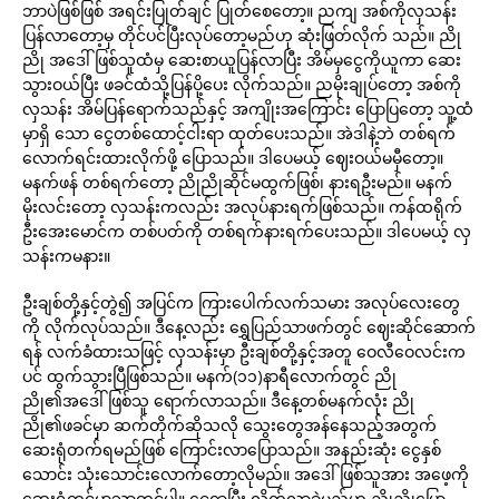
ဘာပဲဖြစ်ဖြစ် အရင်းပြုတ်ချင် ပြုတ်စေတော့။ ညကျ အစ်ကိုလှသန်း
ပြန်လာတော့မှ တိုင်ပင်ပြီးလုပ်တော့မည်ဟု ဆုံးဖြတ်လိုက် သည်။ ညို
ညို အဒေါ်ဖြစ်သူထံမှ ဆေးစာယူပြန်လာပြီး အိမ်မှငွေကိုယူကာ ဆေး
သွားဝယ်ပြီး ဖခင်ထံသို့ပြန်ပို့ပေး လိုက်သည်။ ညမိုးချုပ်တော့ အစ်ကို
လှသန်း အိမ်ပြန်ရောက်သည်နှင့် အကျိုးအကြောင်း ပြောပြတော့ သူ့ထံ
မှာရှိ သော ငွေတစ်ထောင့်ငါးရာ ထုတ်ပေးသည်။ အဲဒါနဲ့ဘဲ တစ်ရက်
လောက်ရင်းထားလိုက်ဖို့ ပြောသည်။ ဒါပေမယ့် ဈေးဝယ်မမှီတော့။
မနက်ဖန် တစ်ရက်တော့ ညိုညိုဆိုင်မထွက်ဖြစ်၊ နားရဦးမည်။ မနက်
မိုးလင်းတော့ လှသန်းကလည်း အလုပ်နားရက်ဖြစ်သည်။ ကန်ထရိုက်
ဦးအေးမောင်က တစ်ပတ်ကို တစ်ရက်နားရက်ပေးသည်။ ဒါပေမယ့် လှ
သန်းကမနား။
ဦးချစ်တို့နှင့်တွဲ၍ အပြင်က ကြားပေါက်လက်သမား အလုပ်လေးတွေ
ကို လိုက်လုပ်သည်။ ဒီနေ့လည်း ရွှေပြည်သာဖက်တွင် ဈေးဆိုင်ဆောက်
ရန် လက်ခံထားသဖြင့် လှသန်းမှာ ဦးချစ်တို့နှင့်အတူ ဝေလီဝေလင်းက
ပင် ထွက်သွားပြီဖြစ်သည်။ မနက်(၁၁)နာရီလောက်တွင် ညို
ညို၏အဒေါ်ဖြစ်သူ ရောက်လာသည်။ ဒီနေ့တစ်မနက်လုံး ညို
ညို၏ဖခင်မှာ ဆက်တိုက်ဆိုသလို သွေးတွေအန်နေသည့်အတွက်
ဆေးရုံတက်ရမည်ဖြစ် ကြောင်းလာပြောသည်။ အနည်းဆုံး ငွေနှစ်
သောင်း သုံးသောင်းလောက်တော့လိုမည်။ အဒေါ်ဖြစ်သူအား အဖေ့ကို
ဆေးရုံတင်မှာသာတင်ပါ။ ငွေရှာပြီး လိုက်လာခဲ့မည်ဟု ညိုညိုပြော