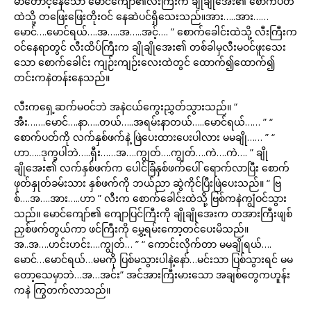
မာတောင့်နေသော မောင်ကျော်၏လီးကြီးက ချိုချိုအေး၏ စောက်ပတ်
ထဲသို့ တဖြေးဖြေးတိုးဝင် နေဆဲပင်ရှိသေးသည်။အား…..အား……
မောင်….မောင်ရယ်….အ…..အ…..အင့်…. ” စောက်ခေါင်းထဲသို့ လီးကြီးက
ဝင်နေရာတွင် လီးထိပ်ကြီးက ချိုချိုအေး၏ တစ်ခါမှလီးမဝင်ဖူးသေး
သော စောက်ခေါင်း ကျဉ်းကျဉ်းလေးထဲတွင် ထောက်၍ထောက်၍
တင်းကနဲတန်းနေသည်။
လီးကရှေ့ဆက်မဝင်ဘဲ အနဲငယ်ကွေးညွှတ်သွားသည်။ “
အီး…….မောင်….နာ…..တယ်…..အရမ်းနာတယ်…..မောင်ရယ်…… ” “
စောက်ပတ်ကို လက်နှစ်ဖက်နဲ့ ဖြဲပေးထားပေးပါလား မမချို…… ” “
ဟာ…..ဒုက္ခပါဘဲ…..ရှီး……အ….ကျွတ်….ကျွတ်….ကဲ….ကဲ…. ” ချို
ချိုအေး၏ လက်နှစ်ဖက်က ပေါင်ခြံနှစ်ဖက်ပေါ် ရောက်လာပြီး စောက်
ဖုတ်နှုတ်ခမ်းသား နှစ်ဖက်ကို ဘယ်ညာ ဆွဲကိုင်ပြီးဖြဲပေးသည်။ “ ဗြ
စ်….အ….အား…..ဟာ ” လီးက စောက်ခေါင်းထဲသို့ ဗြစ်ကနဲကျွံဝင်သွား
သည်။ မောင်ကျော်၏ ကျောပြင်ကြီးကို ချိုချိုအေးက တအားကြီးဖျစ်
ညှစ်ဖက်တွယ်ကာ ဖင်ကြီးကို မွှေ့ရမ်းကော့တင်ပေးမိသည်။
အ..အ….ဟင်းဟင်း….ကျွတ်… ” “ ကောင်းလိုက်တာ မမချိုရယ်….
မောင်…မောင်ရယ်…မမကို ပြစ်မသွားပါနဲ့နော်…မင်းသာ ပြစ်သွားရင် မမ
တော့သေမှာဘဲ…အ…အင်း” အင်အားကြီးမားသော အချစ်တွေကဟူန်း
ကနဲ ကြွတက်လာသည်။