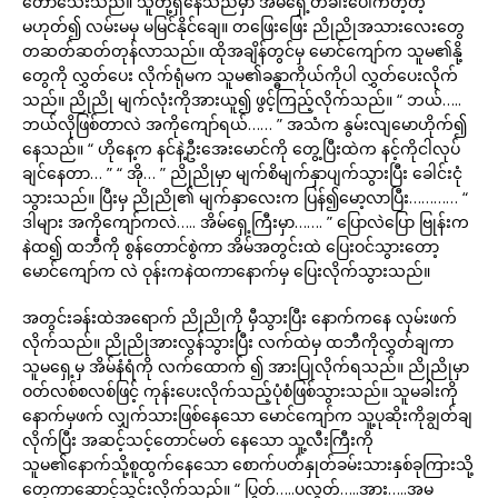
တော်သေးသည်။ သူတို့ရှိနေသည်မှာ အိမ်ရှေ့တံခါးပေါက်တဲ့တဲ့
မဟုတ်၍ လမ်းမမှ မမြင်နိုင်ချေ။ တဖြေးဖြေး ညိုညိုအသားလေးတွေ
တဆတ်ဆတ်တုန်လာသည်။ ထိုအချိန်တွင်မှ မောင်ကျော်က သူမ၏နို့
တွေကို လွှတ်ပေး လိုက်ရုံမက သူမ၏ခန္ဓာကိုယ်ကိုပါ လွှတ်ပေးလိုက်
သည်။ ညိုညို မျက်လုံးကိုအားယူ၍ ဖွင့်ကြည့်လိုက်သည်။ “ ဘယ်…..
ဘယ်လိုဖြစ်တာလဲ အကိုကျော်ရယ်…… ” အသံက နွမ်းလျမောဟိုက်၍
နေသည်။ “ ဟိုနေ့က နင်နဲ့ဦးအေးမောင်ကို တွေ့ပြီးထဲက နင့်ကိုငါလုပ်
ချင်နေတာ… ” “ အို… ” ညိုညိုမှာ မျက်စိမျက်နှာပျက်သွားပြီး ခေါင်းငုံ
သွားသည်။ ပြီးမှ ညိုညို၏ မျက်နှာလေးက ပြန်၍မော့လာပြီး………… “
ဒါများ အကိုကျော်ကလဲ….. အိမ်ရှေ့ကြီးမှာ……. ” ပြောလဲပြော ဗြုန်းက
နဲထ၍ ထဘီကို စွန်တောင်စွဲကာ အိမ်အတွင်းထဲ ပြေးဝင်သွားတော့
မောင်ကျော်က လဲ ဝုန်းကနဲထကာနောက်မှ ပြေးလိုက်သွားသည်။
အတွင်းခန်းထဲအရောက် ညိုညိုကို မှီသွားပြီး နောက်ကနေ လှမ်းဖက်
လိုက်သည်။ ညိုညိုအားလွန်သွားပြီး လက်ထဲမှ ထဘီကိုလွှတ်ချကာ
သူမရှေ့မှ အိမ်နံရံကို လက်ထောက် ၍ အားပြုလိုက်ရသည်။ ညိုညိုမှာ
ဝတ်လစ်စလစ်ဖြင့် ကုန်းပေးလိုက်သည့်ပုံစံဖြစ်သွားသည်။ သူမခါးကို
နောက်မှဖက် လျှက်သားဖြစ်နေသော မောင်ကျော်က သူ့ပုဆိုးကိုချွတ်ချ
လိုက်ပြီး အဆင့်သင့်တောင်မတ် နေသော သူ့လီးကြီးကို
သူမ၏နောက်သို့စူထွက်နေသော စောက်ပတ်နှုတ်ခမ်းသားနှစ်ခုကြားသို့
တေ့ကာဆောင့်သွင်းလိုက်သည်။ “ ပြွတ်…..ပလွတ်…..အား…..အမ