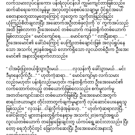
လက်သမားလုပ်ငန်းကော၊ ပန်းရံလုပ်ငန်းပါ ကျွမ်းကျင်တာဖြစ်သည်။
ဆက်ဆံရေးကောင်းမွန်မှု၊ အလုပ်တွင်စေ့စပ်သေချာမှု၊ ပိုင်ရှင်အပေါ်
စေတနာတွေထားမှုတွေကြောင့် လူတွေက သူ့ကိုတဖြည်းဖြည်း
ယုံကြည်စိတ်ချလာပြီး အဆောက်အဦးတစ်ခုလုံးကို `ဝ´ ကွက်အပ်သည်
အထိ ဖြစ်လာကာ ဦးအေးမောင် တစ်ယောက် ကန်ထရိုက်တစ်ယောက်
ဖြစ်လာသည်။ “ မောင်ကျော်ရေ………မောင်ကျော် ” “ လာပြီဆရာ…… ”
ဦးအေးမောင်၏ ခေါ်သံကြောင့် ပေကြိုးတစ်ချောင်းဖြစ် အလုပ်ရှုပ်နေ
သော အသက်(၂၅)နှစ်အရွယ် လောက်ရှိသော လူငယ်တစ်ဦးက ဦးအေး
မောင်၏ အနားသို့ရောက်လာသည်။
“ ငါအမိုးပြားဝယ်ဖို့သွားဦးမယ်………….လှသန်းကို ခေါ်သွားမယ်….မင်း
ဒီမှာနေလိုက်ဦး…” “ ဟုတ်ကဲ့ဆရာ… ” မောင်ကျော်မှာ လက်သမား
လည်းမဟုတ်၊ ပန်းရံလည်းမဟုတ်၊ ကန်ထရိုက်တာ ဦးအေးမောင်၏
လက်ထောက်တပည့် တစ်ယောက်ဖြစ်လေသည်။ စက်မှုလက်မှု
အတတ်ကျောင်းဆင်း တစ်ယောက်ဖြစ်ပြီး ဦးအေးမောင်အတွက်
စာရင်းဇယားများ တိုင်းတာတွက်ချက်မှုများကို လုပ်ဆောင်ပေးနေရသူ
ဖြစ်သည်။ “ လှသန်း…ငါနဲ့လိုက်ခဲ့အုန်းဟေ့.. ” “ ဟုတ်ကဲ့ဆရာလာပြီ.. ”
ခေါင်မိုးတွင် မျှားတန်းတွေရိုက်နေရာမှ အသက်(၂၀)ကျော်အရွယ်
လူငယ်တစ်ယောက် တဖြေးဖြေးချင်းတွ ယ်ကပ်ရွေ့ဆင်းလာသည်။ ပြီး
တော့ ရေဘုံဘိုင်တွင် ခြေလက်ဆေးပြီး ဦးအေးမောင်အနားသို့
ရောက်လာသည်။