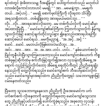
ရင်ထဲတွင် ဖုံးဖိထားသမျှ ဒီအချိန်တွင် ပေါ်ထွက်တတ်သည် မဟုတ်ပါ
လား။ခံလို့ကောင်းလားဟင် မမချို ” “ အာ….မမေးနဲ့ကွာ….မမရှက်
တယ်….အင့်ဟင့်… ” မမချို စောက်ဖုတ်ကြီးကို လိုးရတာ သိပ်ပြီး
အရသာရှိတာဘဲ….တစ်ချီနဲ့တော့ အားရမယ်မထင်ဘူး…. ” “
လိုး….လိုး….အားရအောင်လိုးတော့…မမ တစ်ကိုယ်လုံးကို မောင့်ဆီမှာ
အပ်ထားပြီးပြီ…. ” မောင်ကျော်၏ဖင်ကြီးက ကြွတက်သွားလိုက် နိမ့်ကျ
သွားလိုက်ဖြင့် ဆောင့်ချက်တိုင်းလှုပ်ရှား ၍နေသည်။အားရပါးရကြီး
ဆောင့်စမ်းပါ မောင်ရယ်….မမကိုမညှာနဲ့… ”အ..အင့်…အင့် ” “
မောင်….မောင်…မမဘယ်လိုဖြစ်တာလဲမသိဘူး….အ…
အင်း….အား….အား… အ…အ..အား..ဟင်း…ဟင်း… ” နှစ်ယောက်စလုံး
ပြိုင်တူနီးပါးပြီးသွားကြလေတော့သည်။ မောင်ကျော်တစ်ယောက် ကိစ္စ
တစ်ခုနှင့်ဆိုက်ထဲမှ စက်ဘီးဖြင့်ထွက်၍အလာ လှသန်းတို့အိမ်ရှေ့အ
ရောက် လှည့်ကြည့်လိုက်တော့ အိမ်ရှေ့ရေတိုင်ကီတွင် ညိုညိုရေချိုး
နေသည်ကို တွေ့လိုက်ရသည်။ မောင်ကျော်စက် ဘီးပေါ်မှဆင်းလိုက်
သည်။ မောင်ကျော်မှာအရင်ထဲက ညိုညိုကိုတွေ့ရင် သဘောကျစွာဖြင့်
ငမ်းနေတတ်သည်။
ပြီးတော့ သူသဘောကျနေသော ညိုညိုကို ဦးအေးမောင်က ပက်
ပက်စက်စက် လိုးနေတာကို တွေ့လိုက်ရတော့ မောင်ကျော်သွေးသား
တွေ ညိုညိုနှင့်ပတ်သက်၍ ပေါက်ကွဲခဲ့ရသည်။ အခုတော့ လှသန်း