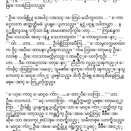
ဖြးေလးရဲသြားသည္။
“ ဦးေလးခ်စ္တို႔ အေပါင္းအသင္းေတြပဲ မသိဘူးလား….. ” ေကာ
င္မေလးက ဆတ္ဆတ္ထိမခံ ျပန္ေျပာသည္။ “ နင္လဲ ပင္ပန္းပါတယ္ဟာ….. န
င့္အစ္ကိုလွသန္းကိုသာ မိန္းမေပးစားလိုက္ပါေတာ့…… ” “ ကြၽန္မက
ဦးေလးသမီး အဝင္းနဲ႔ သေဘာတူတာ ” “ ေကာင္မေလးေနာ္…….
” “ ဝါး….. ဟား….. ဟား……. ဦးခ်စ္ထိသြားၿပီကြ…. ” ေဘးမွလက္သမားမ်ား
က ဝိုင္းၿပီးေထာပနာျပဳၾကသည္။ “ က်မ သြားေတာ့မယ္ ဦးေ
လးခ်စ္….. ဦးေလးသားမက္ကိုလည္း ထမင္ခ်ိဳင့္ေပးလိုက္ဦး….. ” “
ဟာ……ဒီေကာင္မေလးေတာ့ေနာ္ ” ညိဳညိဳက လွည့္ပင္မၾကည့္။ ေ
က်ာခိုင္းထြက္သြားေပမယ့္ သူမ၏ေနာက္ေက်ာကို ၾကည့္ေနသူ
ကေတာ့ ေမာင္ေက်ာ္ပင္ ျဖစ္ပါသည္။ ဒါကို ဦးခ်စ္က အေပၚစီးမွေတြ႕ျ
ဖစ္ေအာင္ ေတြ႕လိုက္သည္။
“ ေဟ့ေကာင္ ေမာင္ေက်ာ္……ေတာ္ၿပီေလကြာ…. ” “ ဟာ..
ဦးေလးကလဲ.. ” “ မင္းကလဲကြာ… ကန္ထ႐ိုက္သမက္ဘဲျဖစ္ေတာ့မယ့္ဟာ
ကြာ… ” ဦးခ်စ္ကို ျပန္ပက္ရန္ျပင္လိုက္ေသာ ေမာင္ေက်ာ္ႏႈတ္ဆိတ္í လွ
ည့္ထြက္သြားေတာ့သည္း ကန္ထ႐ိုက္ ဦးေအးေမာင္ထံတြင္ ခ်ိဳခ်ိဳေအး
ဆိုေသာ အသက္(၂၈)ႏွစ္ေလာက္ရွိသည့္ သမီးတစ္ေယာက္ရွိသည္။
ေမာင္ေက်ာ္က ဦးေအးေမာင္အိမ္သို႔ ဝင္ထြက္ရင္းျဖင့္ ခ်ိဳခ်ိဳေအးႏွင့္