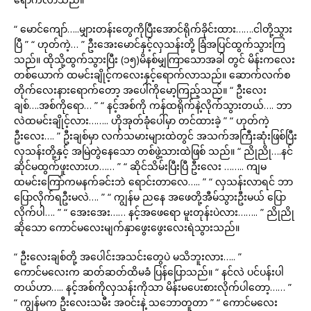
“ မောင်ကျော်…..မျှားတန်းတွေကိုပြီးအောင်ရိုက်ခိုင်းထား…….ငါတို့သွား
ပြီ ” “ ဟုတ်ကဲ့… ” ဦးအေးမောင်နှင့်လှသန်းတို့ ခြံအပြင်ထွက်သွားကြ
သည်။ ထိုသို့ထွက်သွားပြီး (၁၅)မိနစ်မျှကြာသောအခါ တွင် မိန်းကလေး
တစ်ယောက် ထမင်းချိုင့်ကလေးနှင့်ရောက်လာသည်။ ဆောက်လက်စ
တိုက်လေးနားရောက်တော့ အပေါ်ကိုမော့ကြည့်သည်။ “ ဦးလေး
ချစ်….အစ်ကိုရော… ” “ နင့်အစ်ကို ကန်ထရိုက်နဲ့လိုက်သွားတယ်…. ဘာ
လဲထမင်းချိုင့်လား…….. ဟိုအုတ်ခုံပေါ်မှာ တင်ထားခဲ့ ” “ ဟုတ်ကဲ့
ဦးလေး…. ” ဦးချစ်မှာ လက်သမားများထဲတွင် အသက်အကြီးဆုံးဖြစ်ပြီး
လှသန်းတို့နှင့် အမြဲတွဲနေသော တစ်ဖွဲ့သားထဲဖြစ် သည်။ “ ညိုညို….နင်
ဆိုင်မထွက်ဖူးလားဟ…… ” “ ဆိုင်သိမ်းပြီးပြီ ဦးလေး …….. ကျမ
ထမင်းကြော်ကမနက်ခင်းဘဲ ရောင်းတာလေ….. ” “ လှသန်းလာရင် ဘာ
ပြောလိုက်ရဦးမလဲ…. ” “ ကျွန်မ ညနေ အဖေတို့အီမ်သွားဦးမယ် ပြော
လိုက်ပါ…. ” “ အေးအေး…… နင့်အဖေရော မူးတုန်းပဲလား…….. ” ညိုညို
ဆိုသော ကောင်မလေးမျက်နှာဖွေးဖွေးလေးရဲသွားသည်။
“ ဦးလေးချစ်တို့ အပေါင်းအသင်းတွေပဲ မသိဘူးလား….. ”
ကောင်မလေးက ဆတ်ဆတ်ထိမခံ ပြန်ပြောသည်။ “ နင်လဲ ပင်ပန်းပါ
တယ်ဟာ….. နင့်အစ်ကိုလှသန်းကိုသာ မိန်းမပေးစားလိုက်ပါတော့…… ”
“ ကျွန်မက ဦးလေးသမီး အဝင်းနဲ့ သဘောတူတာ ” “ ကောင်မလေး