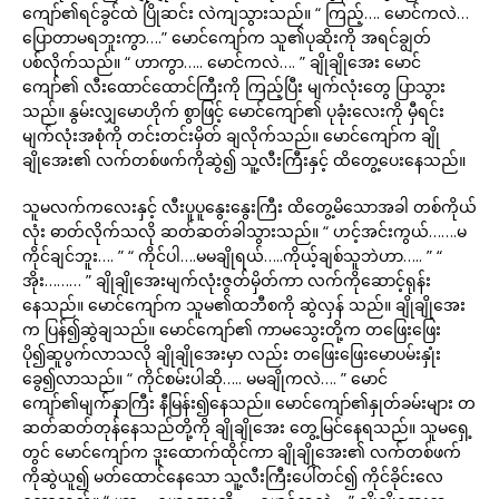
ကျော်၏ရင်ခွင်ထဲ ပြိုဆင်း လဲကျသွားသည်။ “ ကြည့်…. မောင်ကလဲ…
ပြောတာမရဘူးကွာ….” မောင်ကျော်က သူ၏ပုဆိုးကို အရင်ချွတ်
ပစ်လိုက်သည်။ “ ဟာကွာ….. မောင်ကလဲ…. ” ချိုချိုအေး မောင်
ကျော်၏ လီးထောင်ထောင်ကြီးကို ကြည့်ပြီး မျက်လုံးတွေ ပြာသွား
သည်။ နွမ်းလျှမောဟိုက် စွာဖြင့် မောင်ကျော်၏ ပုခုံးလေးကို မှီရင်း
မျက်လုံးအစုံကို တင်းတင်းမှိတ် ချလိုက်သည်။ မောင်ကျော်က ချို
ချိုအေး၏ လက်တစ်ဖက်ကိုဆွဲ၍ သူ့လီးကြီးနှင့် ထိတွေ့ပေးနေသည်။
သူမလက်ကလေးနှင့် လီးပူပူနွေးနွေးကြီး ထိတွေ့မိသောအခါ တစ်ကိုယ်
လုံး ဓာတ်လိုက်သလို ဆတ်ဆတ်ခါသွားသည်။ “ ဟင့်အင်းကွယ်…….မ
ကိုင်ချင်ဘူး…. ” “ ကိုင်ပါ….မမချိုရယ်…..ကိုယ့်ချစ်သူဘဲဟာ….. ” “
အိုး……… ” ချိုချိုအေးမျက်လုံးဇွတ်မှိတ်ကာ လက်ကိုဆောင့်ရုန်း
နေသည်။ မောင်ကျော်က သူမ၏ထဘီစကို ဆွဲလှန် သည်။ ချိုချိုအေး
က ပြန်၍ဆွဲချသည်။ မောင်ကျော်၏ ကာမသွေးတို့က တဖြေးဖြေး
ပို၍ဆူပွက်လာသလို ချိုချိုအေးမှာ လည်း တဖြေးဖြေးမောပမ်းနှုံး
ခွေ၍လာသည်။ “ ကိုင်စမ်းပါဆို….. မမချိုကလဲ…. ” မောင်
ကျော်၏မျက်နှာကြီး နီမြန်း၍နေသည်။ မောင်ကျော်၏နှုတ်ခမ်းများ တ
ဆတ်ဆတ်တုန်နေသည်တို့ကို ချိုချိုအေး တွေ့မြင်နေရသည်။ သူမရှေ့
တွင် မောင်ကျော်က ဒူးထောက်ထိုင်ကာ ချိုချိုအေး၏ လက်တစ်ဖက်
ကိုဆွဲယူ၍ မတ်ထောင်နေသော သူ့လီးကြီးပေါ်တင်၍ ကိုင်ခိုင်းလေ