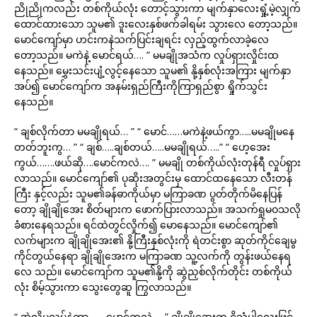
ညိုညိုကလည်း တစ်ကိုယ်လုံး တောင့်သွားကာ မျက်နှာလေးရှုံ့မဲ့လျှက်
ထောင်ထားသော သူမ၏ ဒူးလေးနှစ်ဖက်ခါရမ်း သွားလေ တော့သည်။
မောင်ကျော်မှာ ဟင်းကနဲသက်ပြင်းချရင်း လှည့်ထွက်လာခဲ့လေ
တော့သည်။ မကဲနဲ့ မောင်ရယ်…. ” မမချိုအသံက လှုပ်ရှားလှိုင်းထ
နေသည်။ မွှေးသင်းပျံ့လွင့်နေသော သူမ၏ နို့နှစ်လုံးအကြား မျက်နှာ
အပ်၍ မောင်ကျော်က အနမ်းရှည်ကြီးကိုကြာရှည်စွာ ရှိုက်သွင်း
နေသည်။
“ ချစ်လိုက်တာ မမချိုရယ်… ” “ မောင်……မကဲနဲ့ဖယ်ကွာ…..မမချိုမနေ
တတ်ဘူးကွ… ” “ ချစ်…..ချစ်တယ်…..မမချိုရယ်…..” “ ဟေ့အေး
ကွယ်…….ဖယ်ဆို….မောင်ကလဲ…. ” မမချို တစ်ကိုယ်လုံးတုန်ရီ လှုပ်ရှား
လာသည်။ မောင်ကျော်၏ ပုဆိုးအတွင်းမှ ထောင်ထနေသော လီးတန်
ကြီး နှင့်လည်း သူမ၏ခန်ဓာကိုယ်မှာ မကြာခဏ ပွတ်တိုက်မိနေပြန်
တော့ ချိုချိုအေး စိတ်များက ဖောက်ပြားလာသည်။ အသက်ရှုမဝသလို
ခံစားနေရသည်။ ရင်ထဲတွင်လှိုက်၍ မောနေသည်။ မောင်ကျော်၏
လက်များက ချိုချိုအေး၏ နို့ကြီးနှစ်လုံးကို ရဲတင်းစွာ ဆုတ်ကိုင်ချေမွ
ကိုင်တွယ်နေရာ ချိုချိုအေးက မကြာခဏ သူ့လက်ကို တွန်းဖယ်နေရ
လေ သည်။ မောင်ကျော်က သူမ၏နို့ကို ဆွဲညှစ်လိုက်တိုင်း တစ်ကိုယ်
လုံး စိမ့်သွားကာ သွေးတွေဆူ ကြွလာသည်။
“ အဲလိုမလုပ်နဲ့ကွာ…….မောင်ကလဲ…. ” ချိုချိုအေးက ငိုသံပါလေးဖြင့်