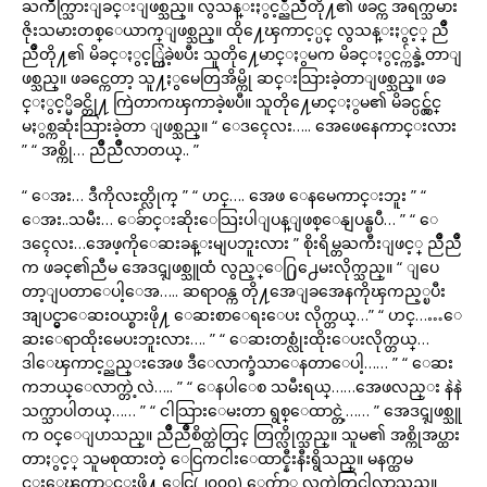
ႀကိဳက္သြားျခင္းျဖစ္သည္။ လွသန္းႏွင့္ညိဳညိဳတို႔၏ ဖခင္က အရက္သမား
ဇိုးသမားတစ္ေယာက္ျဖစ္သည္။ ထို႔ေၾကာင့္ပင္ လွသန္းႏွင့္ ညိဳ
ညိဳတို႔၏ မိခင္ႏွင့္ကြဲခဲ့ၿပီး သူတို႔ေမာင္ႏွမက မိခင္ႏွင့္က်န္ခဲ့တာျ
ဖစ္သည္။ ဖခင္ကေတာ့ သူ႔ႏွမေတြအိမ္ကို ဆင္းသြားခဲ့တာျဖစ္သည္။ ဖခ
င္ႏွင့္မိခင္တို႔ ကြဲတာကၾကာခဲ့ၿပီ။ သူတို႔ေမာင္ႏွမ၏ မိခင္ပင္လွ်င္
မႏွစ္ကဆုံးသြားခဲ့တာ ျဖစ္သည္။ “ ေဒၚေလး….. အေဖေနေကာင္းလား
” “ အစ္ကို… ညိဳညိဳလာတယ္.. ”
“ ေအး… ဒီကိုလႊတ္လိုက္ ” “ ဟင္…. အေဖ ေနမေကာင္းဘူး ” “
ေအး..သမီး… ေခ်ာင္းဆိုးေသြးပါျပန္ျဖစ္ေနျပန္ၿပီ… ” “ ေ
ဒၚေလး…အေဖ့ကိုေဆးခန္းမျပဘူးလား ” စိုးရိမ္တႀကီးျဖင့္ ညိဳညိဳ
က ဖခင္၏ညီမ အေဒၚျဖစ္သူထံ လွည့္ေ႐ြ႕ေမးလိုက္သည္။ “ ျပေ
တာ့ျပတာေပါ့ေအ….. ဆရာဝန္က တို႔အေျခအေနကိုၾကည့္ၿပီး
အျပင္မွာေဆးဝယ္စားဖို႔ ေဆးစာေရးေပး လိုက္တယ္…” “ ဟင္……ေ
ဆးေရာထိုးမေပးဘူးလား…. ” “ ေဆးတစ္လုံးထိုးေပးလိုက္တယ္…
ဒါေၾကာင့္ညည္းအေဖ ဒီေလာက္ခံသာေနတာေပါ့…… ” “ ေဆး
ကဘယ္ေလာက္တဲ့လဲ….. ” “ ေနပါေစ သမီးရယ္……အေဖလည္း နဲနဲ
သက္သာပါတယ္…… ” “ ငါသြားေမးတာ ရွစ္ေထာင္တဲ့…… ” အေဒၚျဖစ္သူ
က ဝင္ေျပာသည္။ ညိဳညိဳစိတ္ထဲတြင္ တြက္လိုက္သည္။ သူမ၏ အစ္ကိုအပ္ထား
တာႏွင့္ သူမစုထားတဲ့ ေငြကငါးေထာင္နီးနီးရွိသည္။ မနက္ထမ
င္းေၾကာ္ရင္းဖို႔ ေငြ(၂၀၀၀) ေက်ာ္က လက္ထဲတြင္ပါလာသည္။