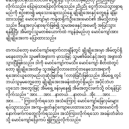
လိုက်သည်။ ပြောမဲ့သာပြောလိုက်ရသည်။ ညိုညို ငွေကိုဘယ်သွားရှာရ
မည်ကို စဉ်းစား၍ မရသေးချေ။သည်နေ့ ချိုချိုအေးနှင့်တွေ့ရန် ချိန်း
ထားသဖြင့် မောင်ကျော်မှာ ကန်ထရိုက်ဦးအေးမောင်၏ အိမ်သို့လာခဲ့
သည်။ ဒီနေ့အလုပ်နားရက်ဖြစ်၍ သူမအဖေနှင့်အမေတို့ အပြင်သွား
ရန်ရှိပြီး အိမ်တွင်သူမတစ်ယောက်ထဲ ကျန်ခဲ့မည်ဟု မောင်ကျော်အား
ချိုချိုအေးက ပြောထားသည်။
တကယ်တော့ မောင်ကျော်ရောက်လာချိန်တွင် ချိုချိုအေးမှာ အိမ်တွင်ရှိ
မနေတော့ပါ။ သူမ၏အဖွားက မှာသဖြင့် သူမ၏မိခင်နှင့်အတူ အဖွားထံ
သွားပြီဖြစ်သည်။ ဒါကို မောင်ကျော်ကမသိ။ မောင်ကျော် စိတ်ထဲတွင်
တော့ ချိုချိုအေးထံမှ သူအမြဲလိုလားတောင့်တနေသောအရာကို
ရအောင်ယူတော့မည်ဟုဆုံးဖြတ်ရျ ်လာခဲ့ခြငိးဖြစ်သည်။ အိမ်ရှေ့တွင်
ဘယ်သူမှမတွေ့တော့ ချိုချိုအေးအခန်းထဲတွင်ရှိမည်၊ အပိုင်ဘဲဟ
ဟူသော အတွေးဖြင့် အိမ်ရှေ့ခန်းမှနေ၍ အိမ်အတွင်းဖက်သို့ ဝင်ရန်ပြင်
လိုက်သည်။ “ အား……အား….နာတယ်…..နာတယ်…အိုး…….အား……
အား……. ” ကြားလိုက်ရသော အသံကြောင့် မောင်ကျော်ခြေလှမ်းများ
ရပ်သွားသည်။ အကျႌချွတ်နှင့်ကျောပေးထားသော ဦးအေးမောင်ကို
နောက်ဖက်ကတွေ့လိုက်ရသည်။ အသံကြားလိုက်ရသော အခန်းတံခါးဝ
သို့ မောင်ကျော်ပြေးကပ် ၍ကြည့်လိုက်သည်။