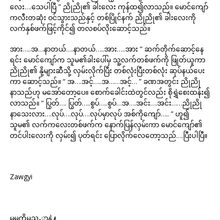
လေး….သေပါပြီ ” ညိုညို၏ ခါးလေး ကုန်ထ၍လာသည်။ မောင်ကျော်
ကလီးတဆုံး ဝင်သွားသည်နှင့် တစ်ပြိုင်နက် ညိုညို၏ ခါးလေးကို
လက်နှစ်ဖက်ဖြင့်ကိုင်၍ တလစပ်လိုးဆောင့်သည်။
အား…..အ…နာတယ်….နာတယ်…..အား…..အား ” ဆက်တိုက်ဆောင့်နေ
ရင်း မောင်ကျော်က သူမ၏ခါးပေါ်မှ သူ့လက်တစ်ဖက်ကို ဖြုတ်ယူကာ
ညိုညို၏ နို့များဆီသို့ လှမ်းလိုက်ပြီး တစ်လုံးပြီးတစ်လုံး ဆုပ်နယ်ပေး
ကာ ဆောင့်သည်။ “ အ….အင့်…..အ……အင့်… ” ခဏအတွင်း ညိုညို
နာသည်ဟု မအော်တော့ပေ။ စောက်ခေါင်းထဲတွင်လည်း စိုရွှဲစေးထန်း၍
လာသည်။ “ ပြွတ်…. ပြွတ်…..စွပ်…..စွပ်…အ….အင်း….အင်း……ညိုညို
နာသေးလား….လုပ်….လုပ်….လုပ်မှာလုပ် အစ်ကိုကျော်….. ” ဟူ၍
သူမ၏ လက်ကလေးတစ်ဖက်က နောက်ပြန်လှမ်းကာ မောင်ကျော်၏
တင်ပါးလေးကို လှမ်း၍ ပုတ်ရင်း ပြောလိုက်လေတော့သည်….ပြီးပါပြီ။
Zawgyi
မမကိုမညႇာနဲ႔