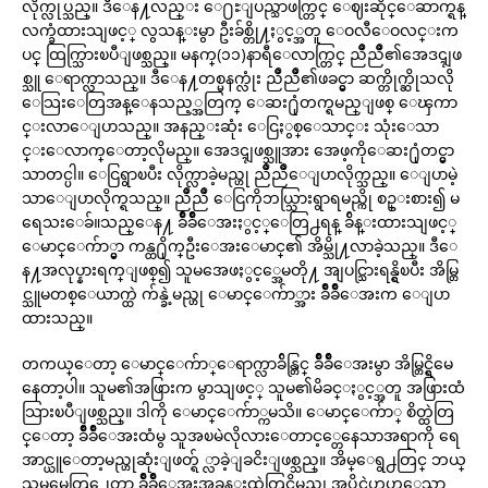
လိုက္လုပ္သည္။ ဒီေန႔လည္း ေ႐ႊျပည္သာဖက္တြင္ ေဈးဆိုင္ေဆာက္ရန္
လက္ခံထားသျဖင့္ လွသန္းမွာ ဦးခ်စ္တို႔ႏွင့္အတူ ေဝလီေဝလင္းက
ပင္ ထြက္သြားၿပီျဖစ္သည္။ မနက္(၁၁)နာရီေလာက္တြင္ ညိဳညိဳ၏အေဒၚျဖ
စ္သူ ေရာက္လာသည္။ ဒီေန႔တစ္မနက္လုံး ညိဳညိဳ၏ဖခင္မွာ ဆက္တိုက္ဆိုသလို
ေသြးေတြအန္ေနသည့္အတြက္ ေဆး႐ုံတက္ရမည္ျဖစ္ ေၾကာ
င္းလာေျပာသည္။ အနည္းဆုံး ေငြႏွစ္ေသာင္း သုံးေသာ
င္းေလာက္ေတာ့လိုမည္။ အေဒၚျဖစ္သူအား အေဖ့ကိုေဆး႐ုံတင္မွာ
သာတင္ပါ။ ေငြရွာၿပီး လိုက္လာခဲ့မည္ဟု ညိဳညိဳေျပာလိုက္သည္။ ေျပာမဲ့
သာေျပာလိုက္ရသည္။ ညိဳညိဳ ေငြကိုဘယ္သြားရွာရမည္ကို စဥ္းစား၍ မ
ရေသးေခ်။သည္ေန႔ ခ်ိဳခ်ိဳေအးႏွင့္ေတြ႕ရန္ ခ်ိန္းထားသျဖင့္
ေမာင္ေက်ာ္မွာ ကန္ထ႐ိုက္ဦးေအးေမာင္၏ အိမ္သို႔လာခဲ့သည္။ ဒီေ
န႔အလုပ္နားရက္ျဖစ္၍ သူမအေဖႏွင့္အေမတို႔ အျပင္သြားရန္ရွိၿပီး အိမ္တြ
င္သူမတစ္ေယာက္ထဲ က်န္ခဲ့မည္ဟု ေမာင္ေက်ာ္အား ခ်ိဳခ်ိဳေအးက ေျပာ
ထားသည္။
တကယ္ေတာ့ ေမာင္ေက်ာ္ေရာက္လာခ်ိန္တြင္ ခ်ိဳခ်ိဳေအးမွာ အိမ္တြင္ရွိမေ
နေတာ့ပါ။ သူမ၏အဖြားက မွာသျဖင့္ သူမ၏မိခင္ႏွင့္အတူ အဖြားထံ
သြားၿပီျဖစ္သည္။ ဒါကို ေမာင္ေက်ာ္ကမသိ။ ေမာင္ေက်ာ္ စိတ္ထဲတြ
င္ေတာ့ ခ်ိဳခ်ိဳေအးထံမွ သူအၿမဲလိုလားေတာင့္တေနေသာအရာကို ရေ
အာင္ယူေတာ့မည္ဟုဆုံးျဖတ္ရ် ္လာခဲ့ျခငိးျဖစ္သည္။ အိမ္ေရွ႕တြင္ ဘယ္
သူမွမေတြ႕ေတာ့ ခ်ိဳခ်ိဳေအးအခန္းထဲတြင္ရွိမည္၊ အပိုင္ဘဲဟဟူေသာ