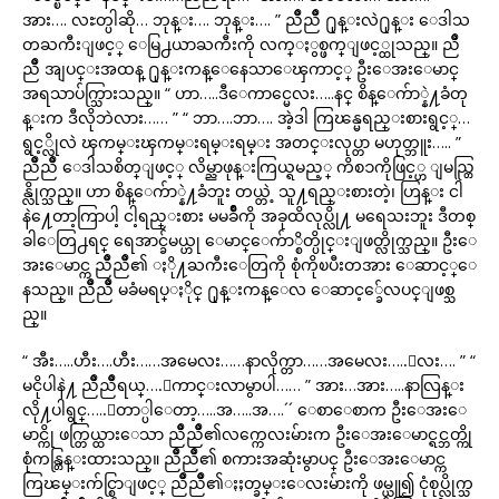
အား…. လႊတ္ပါဆို… ဘုန္း…. ဘုန္း…. ” ညိဳညိဳ ႐ုန္းလဲ႐ုန္း ေဒါသ
တႀကီးျဖင့္ ေမြ႕ယာႀကီးကို လက္ႏွစ္ဖက္ျဖင့္ထုသည္။ ညိဳ
ညိဳ အျပင္းအထန္ ႐ုန္းကန္ေနေသာေၾကာင့္ ဦးေအးေမာင္
အရသာပ်က္သြားသည္။ “ ဟာ…..ဒီေကာင္မေလး…..နင္ စိန္ေက်ာ္နဲ႔ခံတု
န္းက ဒီလိုဘဲလား…… ” “ ဘာ….ဘာ…. အဲ့ဒါ ကြၽန္မရည္းစားရွင့္…
ရွင့္လိုလဲ ၾကမ္းၾကမ္းရမ္းရမ္း အတင္းလုပ္တာ မဟုတ္ဘူး….. ”
ညိဳညိဳ ေဒါသစိတ္ျဖင့္ လိမ္ညာဖုန္းကြယ္ရမည့္ ကိစၥကိုဖြင့္ဟ ျမည္တြ
န္လိုက္သည္။ ဟာ စိန္ေက်ာ္နဲ႔ခံဘူး တယ္တဲ့ သူ႔ရည္းစားတဲ့၊ ဟြန္း ငါ
နဲ႔ေတာ့ကြာပါ့ ငါ့ရည္းစား မမခ်ိဳကို အခုထိလုပ္လို႔ မရေသးဘူး ဒီတစ္
ခါေတြ႕ရင္ ရေအာင္ခ်မယ္ဟု ေမာင္ေက်ာ္စိတ္ပိုင္းျဖတ္လိုက္သည္။ ဦးေ
အးေမာင္က ညိဳညိဳ၏ ႏို႔ႀကီးေတြကို စုံကိုၿပီးတအား ေဆာင့္ေ
နသည္။ ညိဳညိဳ မခံမရပ္ႏိုင္ ႐ုန္းကန္ေလ ေဆာင့္ခ်ေလပင္ျဖစ္သ
ည္။
“ အီး…..ဟီး….ဟီး……အမေလး……နာလိုက္တာ……အမေလး…..ေလး…. ” “
မငိုပါနဲ႔ ညိဳညိဳရယ္….ေကာင္းလာမွာပါ…… ” အား…အား…..နာလြန္း
လို႔ပါရွင္…..ေတာ္ပါေတာ့…..အ…..အ….´´ ေစာေစာက ဦးေအးေ
မာင္ကို ဖက္တြယ္ထားေသာ ညိဳညိဳ၏လက္ကေလးမ်ားက ဦးေအးေမာင္ရင္ဘတ္ကို
စုံကန္တြန္းထားသည္။ ညိဳညိဳ၏ စကားအဆုံးမွာပင္ ဦးေအးေမာင္က
ကြၽမ္းက်င္စြာျဖင့္ ညိဳညိဳ၏ႏႈတ္ခမ္းေလးမ်ားကို ဖမ္ယူ၍ ငုံစုပ္လိုက္သ