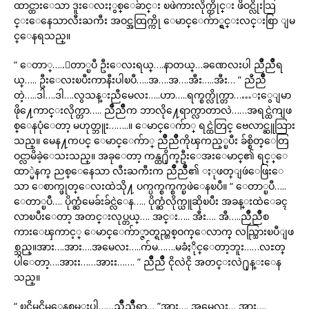
ထာင္ထားေသာ ဒူးေလးႏွစ္ေခ်ာင္း ၿဖဲကားလိုက္တိုင္း ဖိဝင္လိုးသြ
င္းေနေသာလီးႀကီး အဝင္အထြက္ကို ေမာင္ေက်ာ္ရွင္းလင္းစြာ ျမ
င္ေနရသည္။
“ ေတာ္…..ေတာ္ၿပီ ဦးေလးရယ္….နာတယ္…ခဏေလးပါ ညိဳညိဳရ
ယ္….. ဦးေလးၿပီးကာနီးပါၿပီ…..အ….အ….အီး…..အီး… ” ညိဴညိဳ
တဲ့…..ဒါ….ဒါ….လွသန္းညီမေလး…..ဟာ…..ရက္စက္လိုက္တာ……ႏွေျမာ
ဖို႔ေကာင္းလိုက္တာ….. ညိဳညိဳက ဘာလို႔ေရာက္လာတာလဲ……အရင္ထဲကျဖ
စ္ေနပုံေတာ့ မဟုတ္ဘူး……..။ ေမာင္ေက်ာ္ ရင္ထဲတြင္ ဗေလာင္ဆူသြား
သည္။ မေန႔ကပင္ ေမာင္ေက်ာ္ ညိဳညိဳကိုၾကည့္ၿပီး ခ်စ္စိတ္ေတြ
ဝင္လာမိခဲ့ေသးသည္။ အခုေတာ့ ကန္ထ႐ိုက္ဦးေအးေမာင္၏ ရင့္ေ
ထာ္မဲနက္ ညစ္ေနေသာ လီးႀကီးက ညိဳညိဳ၏ ႏုဖတ္ျဖဴေဖြးေ
သာ ေစာက္ဖုတ္ေလးထဲသို႔ ပက္ပက္စက္စက္ၿဖဲေနၿပီ။ “ ေတာ္ၿပီ…..
ေတာ္ၿပီ…. ပိုက္ဆံမေခ်းခ်င္လဲေန….. ပိုက္ဆံလိုက္ယူဆိုၿပီး အခန္းထဲေခၚ
လာၿပီးေတာ့ အတင္းလုပ္တယ္…. အင္း….. အီး…. အီ…..ညိဳညိဳစ
ကားေၾကာင့္ ေမာင္ေက်ာ္ဇာတ္ရည္တစ္ဝက္ေလာက္ လည္သြားၿပီျဖ
စ္သည္။အား….အား….အမေလး…..က်မ…….မခံႏိုင္ေတာ့ဘူး……လႊတ္
ပါေတာ့….အားး……အားး……. ” ညိဳညိဳ ငိုလဲငို အတင္းလဲ႐ုန္းေန
သည္။
“ ၿငိမ္ၿငိမ္ေနစမ္းပါ……ညိဳညိဳရာ… ”အား…. အမေလး… အား….