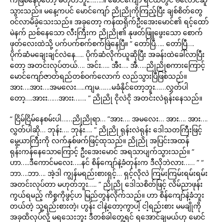
သွားသည်။ မနေ့ကပင် မောင်ကျော် ညိုညိုကိုကြည့်ပြီး ချစ်စိတ်တွေ
ဝင်လာမိခဲ့သေးသည်။ အခုတော့ ကန်ထရိုက်ဦးအေးမောင်၏ ရင့်ထော်
မဲနက် ညစ်နေသော လီးကြီးက ညိုညို၏ နုဖတ်ဖြူဖွေးသော စောက်
ဖုတ်လေးထဲသို့ ပက်ပက်စက်စက်ဖြဲနေပြီ။ “ တော်ပြီ….. တော်ပြီ….
ပိုက်ဆံမချေးချင်လဲနေ….. ပိုက်ဆံလိုက်ယူဆိုပြီး အခန်းထဲခေါ်လာပြီး
တော့ အတင်းလုပ်တယ်…. အင်း….. အီး…. အီ…..ညိုညိုစကားကြောင့်
မောင်ကျော်ဇာတ်ရည်တစ်ဝက်လောက် လည်သွားပြီဖြစ်သည်။
အား….အား….အမလေး…..ကျမ…….မခံနိုင်တော့ဘူး……လွှတ်ပါ
တော့….အားး……အားး……. ” ညိုညို ငိုလဲငို အတင်းလဲရုန်းနေသည်။
“ ငြိမ်ငြိမ်နေစမ်းပါ……ညိုညိုရာ… ”အား…. အမလေး… အား…. အား….
လွှတ်ပါဆို… ဘုန်း…. ဘုန်း…. ” ညိုညို ရုန်းလဲရုန်း ဒေါသတကြီးဖြင့်
မွေ့ယာကြီးကို လက်နှစ်ဖက်ဖြင့်ထုသည်။ ညိုညို အပြင်းအထန်
ရုန်းကန်နေသောကြောင့် ဦးအေးမောင် အရသာပျက်သွားသည်။ “
ဟာ…..ဒီကောင်မလေး…..နင် စိန်ကျော်နဲ့ခံတုန်းက ဒီလိုဘဲလား…… ” “
ဘာ….ဘာ…. အဲ့ဒါ ကျွန်မရည်းစားရှင့်… ရှင့်လိုလဲ ကြမ်းကြမ်းရမ်းရမ်း
အတင်းလုပ်တာ မဟုတ်ဘူး….. ” ညိုညို ဒေါသစိတ်ဖြင့် လိမ်ညာဖုန်း
ကွယ်ရမည့် ကိစ္စကိုဖွင့်ဟ မြည်တွန်လိုက်သည်။ ဟာ စိန်ကျော်နဲ့ခံဘူး
တယ်တဲ့ သူ့ရည်းစားတဲ့၊ ဟွန်း ငါနဲ့တော့ကွာပါ့ ငါ့ရည်းစား မမချိုကို
အခုထိလုပ်လို့ မရသေးဘူး ဒီတစ်ခါတွေ့ရင် ရအောင်ချမယ်ဟု မောင်