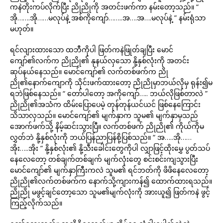
ကနဲတိုးကပ်လိုက်ပြီး ညိုညိုကို အတင်းဖက်ကာ နမ်းတော့သည်။ “
အို…….အို……မလုပ်နဲ့ အစ်ကိုကျော်……..အ….အ….မလုပ်နဲ့ ” နမ်းရုံသာ
မဟုတ်။
ရင်လျားထားသော ထဘီကိုပါ ဖြတ်ကနဲဖြုတ်ချပြီး မောင်
ကျော်၏လက်က ညိုညို၏ နုနယ်လှသော နို့နှစ်လုံးကို အတင်း
ဆုပ်နယ်နေသည်။ မောင်ကျော်၏ လက်တစ်ဖက်က ညို
ညို၏နောက်ကျောကို သိုင်းဖက်ထားတော့ ညိုညိုမှာဘယ်လိုမှ ရုန်း၍မ
ရဘဲဖြစ်နေသည်။ “ တော်ပါတော့ အကိုကျော်….. ဘယ်လိုဖြစ်တာလဲ ”
ညိုညို၏အသံက ထိမ်းပြောပေမဲ့ တုန်တုန်ယင်ယင် ဖြစ်နေကြောင်း
သိသာလှသည်။ မောင်ကျော်၏ မျက်နှာက သူမ၏ မျက်နှာမှသည်
အောက်ဖက်သို့ နိမ့်ဆင်းသွားပြီ။ လက်တစ်ဖက် ညိုညို၏ ကိုယ်ကိုမ
လွှတ်ဘဲ နို့နှစ်လုံးကို ဘယ်ပြန်ညာပြန်စို့ပြစ်သည်။ “ အ…..အို……
အိုး…..အိုး ” နို့နှစ်လုံး၏ နို့သီးခေါင်းတွေကိုပါ လျှာဖြင့်ထိုးမွှေ ပွတ်သပ်
နေလေတော့ တစ်ချက်တစ်ချက် မျက်လုံးတွေ စင်းစင်းကျသွားပြီး
မောင်ကျော်၏ မျက်နှာကြီးကလဲ သူမ၏ ရင်ဘတ်ကို ဖိဖိနေလေတော့
ညိုညို၏လက်တစ်ဖက်က နောက်သို့ကျားကန်၍ ထောက်ထားရသည်။
ညိုညို မဖွင့်ချင်တော့သော သူမ၏မျက်လုံးကို အားယူ၍ ဖြတ်ကနဲ ဖွင့်
ကြည့်လိုက်သည်။