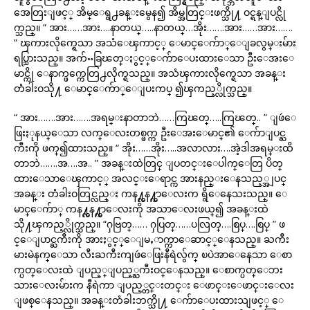
အေတြးျဖင့္ အိမ္ေရွ႕ခန္းမွေန၍ အိမ္အတြင္းဖက္သို႔ ဝင္ရန္ျပင္လို
က္သည္။ “ အား……အား….နာတယ္…..နာတယ္…အိုး…….အား……အား…….
” ၾကားလိုက္ရေသာ အသံေၾကာင့္ ေမာင္ေက်ာ္ေျခလွမ္းမ်ား
ရပ္သြားသည္။ အက်ႌခြၽတ္ႏွင့္ေက်ာေပးထားေသာ ဦးေအးေ
မာင္ကို ေနာက္ဖက္ကေတြ႕လိုက္ရသည္။ အသံၾကားလိုက္ရေသာ အခန္း
တံခါးဝသို႔ ေမာင္ေက်ာ္ေျပးကပ္ ၍ၾကည့္လိုက္သည္။
“ အား…….အား…….အရမ္းနာတာဘဲ……ကြၽတ္…..ကြၽတ္.. ” ျဖဴေ
ဖြးႏုနယ္ေသာ လက္ေလးတစ္ဖက္က ဦးေအးေမာင္၏ ေက်ာျပင္ႀ
ကီးကို ဖက္၍ထားသည္။ “ အိုး……အိုး…..အလာလား….အဲ့ဒါအရမ္းထိ
တာဘဲ…….အ….အ.. ” အခန္းထဲတြင္ ျပတင္းေပါက္ေတြ ပိတ္
ထားေသာေၾကာင့္ အလင္းေရာင္က အားနည္းေနသည့္အျပင္
အခန္း တံခါးဝတြင္လည္း ကန႔္လန႔္ကာေလးက ရွိေနေသးသည္။ ေ
မာင္ေက်ာ္ ကန႔္လန႔္ကာေလးကို အသာေလးဖယ္၍ အခန္းထဲ
သို႔ၾကည့္လိုက္သည္။ “ႁဗြတ္…… ႁပြတ္……ပလြတ္….စြပ္….စြပ္ ” ဖ
င္ေျပာင္ႀကီးကို အားႏွင့္ေျမႇာက္ကာေဆာင့္ေနသည္။ ႀကီး
မားမဲနက္ေသာ လီးႀကီးကျဖဴေဖြးနီရဲလွ်က္ ၿပဲအာေနေသာ ေစာ
က္ပတ္ေလးထဲ ျပည့္ျပည့္ႀကီးဝင္ေနသည္။ ေစာက္ပတ္ေဘး
သားေလးမ်ားက နီရဲကာ ျပည့္တင္းတင္း ေဖာင္းေဖာင္းေလး
ျဖစ္ေနသည္။ အခန္းတံခါးဘက္သို႔ ေက်ာေပးထားသျဖင့္ ေ