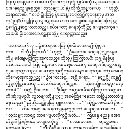
တြက္ စာရင္းဇယားမ်ား တိုင္းတာတြက္ခ်က္မႈမ်ားကို လုပ္ေဆာင္ေ
ပးေနရသူျဖစ္သည္။ “ လွသန္း…ငါနဲ႔လိုက္ခဲ့အုန္းေဟ့.. ” “ ဟုတ္ကဲ့
ဆရာလာၿပီ.. ” ေခါင္မိုးတြင္ မွ်ားတန္းေတြ႐ိုက္ေနရာမွ အသ
က္(၂၀)ေက်ာ္အ႐ြယ္ လူငယ္တစ္ေယာက္ တေျဖးေျဖးခ်င္းတြ ယ္က
ပ္ေ႐ြ႕ဆင္းလာသည္။ ၿပီးေတာ့ ေရဘုံဘိုင္တြင္ ေျခလက္ေ
ဆးၿပီး ဦးေအးေမာင္အနားသို႔ ေရာက္လာသည္။
“ ေမာင္ေက်ာ္…..မွ်ားတန္းေတြကိုၿပီးေအာင္႐ိုက္ခိုင္း
ထား…….ငါတို႔သြားၿပီ ” “ ဟုတ္ကဲ့… ” ဦးေအးေမာင္ႏွင့္လွသန္း
တို႔ ၿခံအျပင္ထြက္သြားၾကသည္။ ထိုသို႔ထြက္သြားၿပီး (၁၅)မိနစ္မွ်ၾ
ကာေသာအခါ တြင္ မိန္းကေလးတစ္ေယာက္ ထမင္းခ်ိဳင့္ကေလးႏွ
င့္ေရာက္လာသည္။ ေဆာက္လက္စတိုက္ေလးနားေရာက္ေတာ့ အေပၚ
ကိုေမာ့ၾကည့္သည္။ “ ဦးေလးခ်စ္….အစ္ကိုေရာ… ” “ နင့္အစ္ကို ကန္ထ႐ို
က္နဲ႔လိုက္သြားတယ္…. ဘာလဲထမင္းခ်ိဳင့္လား…….. ဟိုအုတ္ခုံေပၚမွာ တင္
ထားခဲ့ ” “ ဟုတ္ကဲ့ ဦးေလး…. ” ဦးခ်စ္မွာ လက္သမားမ်ားထဲတြင္ အသက္အႀ
ကီးဆုံးျဖစ္ၿပီး လွသန္းတို႔ႏွင့္ အၿမဲတြဲေနေသာ တစ္ဖြဲ႕သားထဲျ
ဖစ္ သည္။ “ ညိဳညိဳ….နင္ဆိုင္မထြက္ဖူးလားဟ…… ” “ ဆိုင္သိမ္းၿပီးၿပီ ဦးေ
လး …….. က်မ ထမင္းေၾကာ္ကမနက္ခင္းဘဲ ေရာင္းတာေလ….. ”
“ လွသန္းလာရင္ ဘာေျပာလိုက္ရဦးမလဲ…. ” “ ကြၽန္မ ညေန အေဖ
တို႔အီမ္သြားဦးမယ္ ေျပာလိုက္ပါ…. ” “ ေအးေအး…… နင့္အေဖေရာ
မူးတုန္းပဲလား…….. ” ညိဳညိဳဆိုေသာ ေကာင္မေလးမ်က္ႏွာေဖြးေ