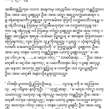
အာစီတစ္ထပ္တိုက္ေလးက အၾကမ္းထည္ၿပီးေတာ့မည္။ ကန္ထ႐ိုက္တာက
ဦးေအးေမာင္ျဖစ္သည္။ ဦးေအးေမာင္မွာ အရင္ကလက္သမားဆရာ၊ ပ
န္းရံဆရာႀကီးျဖစ္သည္။ သူကအမ်ားေတြလို လက္သမားသီးသန႔္၊ ပ
န္းရံသီးသန႔္ ကြၽမ္းက်င္တာမ်ိဳးမဟုတ္ေပ။ လက္သမားလုပ္ငန္းေ
ကာ၊ ပန္းရံလုပ္ငန္းပါ ကြၽမ္းက်င္တာျဖစ္သည္။ ဆက္ဆံေရးေကာင္း
မြန္မႈ၊ အလုပ္တြင္ေစ့စပ္ေသခ်ာမႈ၊ ပိုင္ရွင္အေပၚ ေစတနာေတြထားမႈေ
တြေၾကာင့္ လူေတြက သူ႔ကိုတျဖည္းျဖည္း ယုံၾကည္စိတ္ခ်
လာၿပီး အေဆာက္အဦးတစ္ခုလုံးကို `ဝ´ ကြက္အပ္သည္အထိ ျဖစ္လာကာ ဦးေ
အးေမာင္ တစ္ေယာက္ ကန္ထ႐ိုက္တစ္ေယာက္ျဖစ္လာသည္။ “ ေမာ
င္ေက်ာ္ေရ………ေမာင္ေက်ာ္ ” “ လာၿပီဆရာ…… ” ဦးေအးေ
မာင္၏ ေခၚသံေၾကာင့္ ေပႀကိဳးတစ္ေခ်ာင္းျဖစ္ အလုပ္ရႈ
ပ္ေနေသာ အသက္(၂၅)ႏွစ္အ႐ြယ္ ေလာက္ရွိေသာ လူငယ္တစ္ဦးက
ဦးေအးေမာင္၏ အနားသို႔ေရာက္လာသည္။
“ ငါအမိုးျပားဝယ္ဖို႔သြားဦးမယ္………….လွသန္းကို ေခၚသြားမ
ယ္….မင္းဒီမွာေနလိုက္ဦး…” “ ဟုတ္ကဲ့ဆရာ… ” ေမာင္ေက်ာ္မွာ လက္
သမားလည္းမဟုတ္၊ ပန္းရံလည္းမဟုတ္၊ ကန္ထ႐ိုက္တာ ဦးေအးေ
မာင္၏ လက္ေထာက္တပည့္ တစ္ေယာက္ျဖစ္ေလသည္။ စက္မႈလ
က္မႈ အတတ္ေက်ာင္းဆင္း တစ္ေယာက္ျဖစ္ၿပီး ဦးေအးေမာင္အ