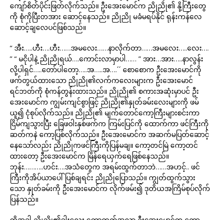
ကျော်စိတ်ပိုင်းဖြတ်လိုက်သည်။ ဦးအေးမောင်က ညိုညို၏ နို့ကြီးတွေ
ကို စုံကိုပြီးတအား ဆောင့်နေသည်။ ညိုညို မခံမရပ်နိုင် ရုန်းကန်လေ
ဆောင့်ချလေပင်ဖြစ်သည်။
“ အီး…..ဟီး….ဟီး……အမလေး……နာလိုက်တာ……အမလေး…..လေး….
” “ မငိုပါနဲ့ ညိုညိုရယ်….ကောင်းလာမှာပါ…… ” အား…အား…..နာလွန်း
လို့ပါရှင်…..တော်ပါတော့…..အ…..အ….´´ စောစောက ဦးအေးမောင်ကို
ဖက်တွယ်ထားသော ညိုညို၏လက်ကလေးများက ဦးအေးမောင်
ရင်ဘတ်ကို စုံကန်တွန်းထားသည်။ ညိုညို၏ စကားအဆုံးမှာပင် ဦး
အေးမောင်က ကျွမ်းကျင်စွာဖြင့် ညိုညို၏နှုတ်ခမ်းလေးများကို ဖမ်
ယူ၍ ငုံစုပ်လိုက်သည်။ ညိုညို၏ မျက်တောင်ကော့ကြီးများစင်းကာ
ငြိမ်ကျသွားပြီး ခြေဖဝါးနှစ်ဖက်က ကြမ်းပြင်ကို ထောက်ကာ ဖင်ကြီးကို
ဆတ်ကနဲ ကော့ပြစ်လိုက်သည်။ ဦးအေးမောင်က အဆက်မပြတ်ဆောင့်
နေသော်လည်း ညိုညိုကဖင်ကြီးကိုပြန်မချ။ ကော့တင်မြဲ ကော့တင်
ထားတော့ ဦးအေးမောင်က မြိန်ရေယှက်ရေဖြစ်နေသည်။
ဘုန်း………..ဟင်း….အသံတွေက အရမ်းထွက်တာဘဲ……အဟင့်.. ဖင်
ကြီးကိုအိပ်ယာပေါ်ပြစ်ချရင်း ညိုညိုပြောသည်။ ကျွတ်ထွက်သွား
သော နှုတ်ခမ်းကို ဦးအေးမောင်က လိုက်ဖမ်း၍ ဒုတိယအကြိမ်စုပ်လိုက်
ပြန်သည်။
ထိုအခါ ညိုညို၏ခါးလေး ကော့တက်အလာ ဦးအေးမောင်က ကော့