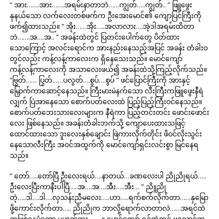
“ အား…….အား…….အရမ်းနာတာဘဲ……ကျွတ်…..ကျွတ်.. ” ဖြူဖွေး
နုနယ်သော လက်လေးတစ်ဖက်က ဦးအေးမောင်၏ ကျောပြင်ကြီးကို
ဖက်၍ထားသည်။ “ အိုး……အိုး…..အလာလား….အဲ့ဒါအရမ်းထိတာ
ဘဲ…….အ….အ.. ” အခန်းထဲတွင် ပြတင်းပေါက်တွေ ပိတ်ထား
သောကြောင့် အလင်းရောင်က အားနည်းနေသည့်အပြင် အခန်း တံခါးဝ
တွင်လည်း ကန့်လန့်ကာလေးက ရှိနေသေးသည်။ မောင်ကျော်
ကန့်လန့်ကာလေးကို အသာလေးဖယ်၍ အခန်းထဲသို့ကြည့်လိုက်သည်။
“ဗြွတ်…… ပြွတ်……ပလွတ်….စွပ်….စွပ် ” ဖင်ပြောင်ကြီးကို အားနှင့်
မြှောက်ကာဆောင့်နေသည်။ ကြီးမားမဲနက်သော လီးကြီးကဖြူဖွေးနီရဲ
လျှက် ပြဲအာနေသော စောက်ပတ်လေးထဲ ပြည့်ပြည့်ကြီးဝင်နေသည်။
စောက်ပတ်ဘေးသားလေးများက နီရဲကာ ပြည့်တင်းတင်း ဖောင်းဖောင်း
လေး ဖြစ်နေသည်။ အခန်းတံခါးဘက်သို့ ကျောပေးထားသဖြင့်
ထောင်ထားသော ဒူးလေးနှစ်ချောင်း ဖြဲကားလိုက်တိုင်း ဖိဝင်လိုးသွင်း
နေသောလီးကြီး အဝင်အထွက်ကို မောင်ကျော်ရှင်းလင်းစွာ မြင်နေရ
သည်။
“ တော်…..တော်ပြီ ဦးလေးရယ်….နာတယ်…ခဏလေးပါ ညိုညိုရယ်…..
ဦးလေးပြီးကာနီးပါပြီ…..အ….အ….အီး…..အီး… ” ညိူညို
တဲ့…..ဒါ….ဒါ….လှသန်းညီမလေး…..ဟာ…..ရက်စက်လိုက်တာ……နှမြော
ဖို့ကောင်းလိုက်တာ….. ညိုညိုက ဘာလို့ရောက်လာတာလဲ……အရင်ထဲ
ကဖြစ်နေပုံတော့ မဟုတ်ဘူး……..။ မောင်ကျော် ရင်ထဲတွင် ဗလောင်ဆူ