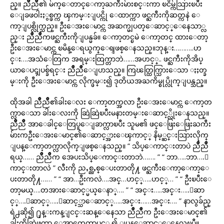
ည္။ ညိဳညိဳ၏ မ်က္ေတာင္ေကာ့ႀကီးမ်ားစင္းကာ ၿငိမ္က်သြားၿပီး
ေျခဖဝါးႏွစ္ဖက္က ၾကမ္းျပင္ကို ေထာက္ကာ ဖင္ႀကီးကိုဆတ္ကနဲ ေ
ကာ့ျပစ္လိုက္သည္။ ဦးေအးေမာင္က အဆက္မျပတ္ေဆာင့္ေနေသာ္လ
ည္း ညိဳညိဳကဖင္ႀကီးကိုျပန္မခ်။ ေကာ့တင္ၿမဲ ေကာ့တင္ ထားေတာ့
ဦးေအးေမာင္က ၿမိန္ေရယွက္ေရျဖစ္ေနသည္။ဘုန္း………..ဟ
င္း….အသံေတြက အရမ္းထြက္တာဘဲ……အဟင့္.. ဖင္ႀကီးကိုအိပ္
ယာေပၚျပစ္ခ်ရင္း ညိဳညိဳေျပာသည္။ ကြၽတ္ထြက္သြားေသာ ႏႈတ္ခ
မ္းကို ဦးေအးေမာင္က လိုက္ဖမ္း၍ ဒုတိယအႀကိမ္စုပ္လိုက္ျပန္သည္။
ထိုအခါ ညိဳညိဳ၏ခါးေလး ေကာ့တက္အလာ ဦးေအးေမာင္က ေကာ့တ
က္လာေသာ ခါးေလးကို ဆြဲဆြဲၿပီးမနားတမ္းေဆာင့္လိုးေနသည္။
ညိဳညိဳ အာေခါင္ေတြပူေျခာက္လာၿပီး သူမ၏ ဖင္ေဖြးေဖြးႀကီး
မ်ားကဦးေအးေမာင္၏ေဆာင့္အားေၾကာင့္ နိမ့္ဆင္းသြားလိုက္
ျပန္ေကာ့တက္လာလိုက္ျဖစ္ေနသည္။ “ သိပ္ေကာင္းတာပဲ ညိဳညိဳ
ရယ္…… ညိဳညိဳက အေပးသိပ္ေကာင္းတာဘဲ……. ” “ ဘာ…..ဘာ….ေ
ကာင္းတာလဲ ” လီးကို ညႇစ္ညႇစ္ေပးတာတို႔ ဖင္ႀကီးေကာ့ေကာ့ေ
ပးတာတို႔…… ” “ အာ…ဦးကလဲ….အင္…ဟင့္…..ဟင့္… ” “ ဦးၿပီးေ
တာ့မယ္….တအားေဆာင့္မယ္ေနာ္…. ” “ အင္း…..အင္း…..ေဆာ
င့္….ေဆာင့္…..ေဆာင့္သာေဆာင့္…..အင္း……အင္း…. ” နာလွခ်ည္
ရဲ႕ဆို၍ ႐ုန္းကန္ျငင္းဆန္ေနေသာ ညိဳညိဳက ဦးေအးေမာင္၏
ခါးကိုဆြဲဖက္ကာ ေအာက္မွေကာ့ပင့္ ၍ ျပန္ေဆာင့္ေနေလၿပီ။