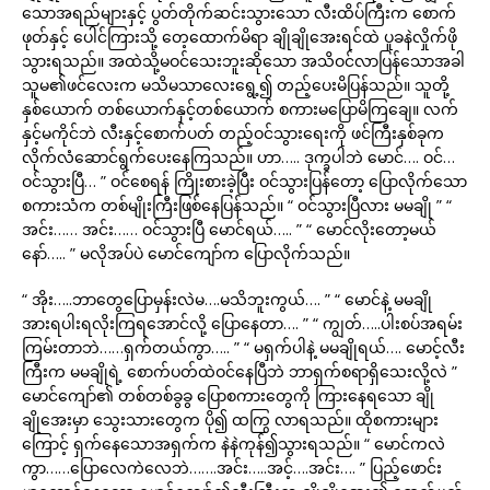
သောအရည်များနှင့် ပွတ်တိုက်ဆင်းသွားသော လီးထိပ်ကြီးက စောက်
ဖုတ်နှင့် ပေါင်ကြားသို့ တေ့ထောက်မိရာ ချိုချိုအေးရင်ထဲ ပူခနဲလှိုက်ဖို
သွားရသည်။ အထဲသို့မဝင်သေးဘူးဆိုသော အသိဝင်လာပြန်သောအခါ
သူမ၏ဖင်လေးက မသိမသာလေးရွေ့၍ တည့်ပေးမိပြန်သည်။ သူတို့
နှစ်ယောက် တစ်ယောက်နှင့်တစ်ယောက် စကားမပြောမိကြချေ။ လက်
နှင့်မကိုင်ဘဲ လီးနှင့်စောက်ပတ် တည့်ဝင်သွားရေးကို ဖင်ကြီးနှစ်ခုက
လိုက်လံဆောင်ရွက်ပေးနေကြသည်။ ဟာ….. ဒုက္ခပါဘဲ မောင်…. ဝင်…
ဝင်သွားပြီ… ” ဝင်စေရန် ကြိုးစားခဲ့ပြီး ဝင်သွားပြန်တော့ ပြောလိုက်သော
စကားသံက တစ်မျိုးကြီးဖြစ်နေပြန်သည်။ “ ဝင်သွားပြီလား မမချို ” “
အင်း…… အင်း…… ဝင်သွားပြီ မောင်ရယ်….. ” “ မောင်လိုးတော့မယ်
နော်….. ” မလိုအပ်ပဲ မောင်ကျော်က ပြောလိုက်သည်။
“ အိုး…..ဘာတွေပြောမှန်းလဲမ….မသိဘူးကွယ်…. ” “ မောင်နဲ့ မမချို
အားရပါးရလိုးကြရအောင်လို့ ပြောနေတာ…. ” “ ကျွတ်…..ပါးစပ်အရမ်း
ကြမ်းတာဘဲ……ရှက်တယ်ကွာ….. ” “ မရှက်ပါနဲ့ မမချိုရယ်…. မောင့်လီး
ကြီးက မမချိုရဲ့ စောက်ပတ်ထဲဝင်နေပြီဘဲ ဘာရှက်စရာရှိသေးလို့လဲ ”
မောင်ကျော်၏ တစ်တစ်ခွခွ ပြောစကားတွေကို ကြားနေရသော ချို
ချိုအေးမှာ သွေးသားတွေက ပို၍ ထကြွ လာရသည်။ ထိုစကားများ
ကြောင့် ရှက်နေသောအရှက်က နဲနဲကုန်၍သွားရသည်။ “ မောင်ကလဲ
ကွာ……ပြောလေကဲလေဘဲ…….အင်း…..အင့်….အင်း…. ” ပြည့်ဖောင်း