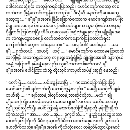
ခေါင်းလေးငုံ့ရင်း ကတုန်ကရင်ပြောသည်။ မောင်ကျော်ကတော့ တစ
ထက်တစ ပို၍သောင်းကျန်းလာသည်။ “ ဒီလိုဆို နောက်ကိုပေးမတွေ့
တော့ဘူး… ” ချိုချိုအေး၏ ခြိမ်းခြောက်စကားက မောင်ကျော်အပေါ်စိုး
စိမျှ အရာမရောက်။ မောင်ကျော်၏လက်များက သူမကိုဖက်ထားရာမှ
ပို၍တင်းကြပ်လာပြီး အိပ်ယာလေးပေါ်ှဆွဲလှဲချနေသည်။ ချိုချိုအေး
က လဲကျမသွားစေရန် လက်တစ်ဖက်ကနောက်ပြန်ထောက်ရင်း
ကြောက်စိတ်တွေက ဝင်နေသည်။ “ မ….မလုပ်ပါနဲ့ မောင်ရယ်……မမ
ချို…..ရှက်တယ်… အဟင့်….ဟင့်….. ” မောင်ကျော်က စကားမပြောတတ်
သလိုဖြင့် အသက်ရှုသံတွေ တရှုးရှုးတရှဲရှဲဖြင့် ချိုချိုအေး၏ ခန္ဓာကိုယ်
အနှံ့ အပြားကို နမ်းရှုံ့နေသည်။ သူ၏လက်တစ်ဖက်ကလဲ ချို
ချိုအေး၏ ပေါင်ကြားထဲသို့ ထိုးသွင်းကာပွတ်သပ်နှိုးဆွ၍ နေသည်။
“ တော်ပြီ……မောင်…….မင်းလွန်လာပြီ…. ” ဂယောင်ခြောက်ခြားဖြင့်
မောင်ကျော်၏ ရင်ဘတ်ကို ဆောင့်တွန်းသည်။ “ မမချို မောင့်ကို ချစ်
တယ်ဆို….. ” “ ချစ်တာနဲ့ ဒါလုပ်တာနဲ့ ဘာဆိုင်လို့လဲ…..ဖယ် ” ချို
ချိုအေး ကြုံးထမလိုအလုပ် မောင်ကျော်၏လက်က ထဘီအောက်မှ
လျှိူသွင်းလိုက်ပြီး ပေါင်ကြားရှိ စောက်ဖုတ်ကြီးရှိရာသို့ မှန်းပြီးနှိုက်
လိုက်သည်။ “ အာ……ဟာ…..အို……ဒုက္ခပါဘဲ….. ” နူးညံ့နွေးထွေးသော
စောက်ဖုတ်ကြီးကို မိမိရရဆုပ်ကိုင်မိကာ စောက်စေ့လေးကို ပွတ်သပ်
ပေးလိုက်သည်။ ချိုချိုအေး၏ ကိုယ်လုံးလေး တွန့်လိမ်သွားပြီးမောင်