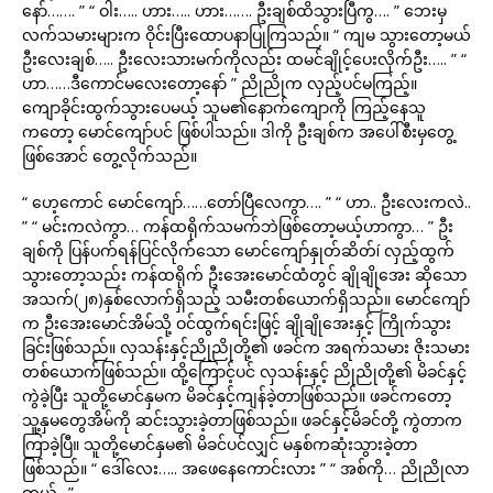
နော်……. ” “ ဝါး….. ဟား….. ဟား……. ဦးချစ်ထိသွားပြီကွ…. ” ဘေးမှ
လက်သမားများက ဝိုင်းပြီးထောပနာပြုကြသည်။ “ ကျမ သွားတော့မယ်
ဦးလေးချစ်….. ဦးလေးသားမက်ကိုလည်း ထမင်ချိုင့်ပေးလိုက်ဦး….. ” “
ဟာ……ဒီကောင်မလေးတော့နော် ” ညိုညိုက လှည့်ပင်မကြည့်။
ကျောခိုင်းထွက်သွားပေမယ့် သူမ၏နောက်ကျောကို ကြည့်နေသူ
ကတော့ မောင်ကျော်ပင် ဖြစ်ပါသည်။ ဒါကို ဦးချစ်က အပေါ်စီးမှတွေ့
ဖြစ်အောင် တွေ့လိုက်သည်။
“ ဟေ့ကောင် မောင်ကျော်……တော်ပြီလေကွာ…. ” “ ဟာ.. ဦးလေးကလဲ..
” “ မင်းကလဲကွာ… ကန်ထရိုက်သမက်ဘဲဖြစ်တော့မယ့်ဟာကွာ… ” ဦး
ချစ်ကို ပြန်ပက်ရန်ပြင်လိုက်သော မောင်ကျော်နှုတ်ဆိတ်í လှည့်ထွက်
သွားတော့သည်း ကန်ထရိုက် ဦးအေးမောင်ထံတွင် ချိုချိုအေး ဆိုသော
အသက်(၂၈)နှစ်လောက်ရှိသည့် သမီးတစ်ယောက်ရှိသည်။ မောင်ကျော်
က ဦးအေးမောင်အိမ်သို့ ဝင်ထွက်ရင်းဖြင့် ချိုချိုအေးနှင့် ကြိုက်သွား
ခြင်းဖြစ်သည်။ လှသန်းနှင့်ညိုညိုတို့၏ ဖခင်က အရက်သမား ဇိုးသမား
တစ်ယောက်ဖြစ်သည်။ ထို့ကြောင့်ပင် လှသန်းနှင့် ညိုညိုတို့၏ မိခင်နှင့်
ကွဲခဲ့ပြီး သူတို့မောင်နှမက မိခင်နှင့်ကျန်ခဲ့တာဖြစ်သည်။ ဖခင်ကတော့
သူ့နှမတွေအိမ်ကို ဆင်းသွားခဲ့တာဖြစ်သည်။ ဖခင်နှင့်မိခင်တို့ ကွဲတာက
ကြာခဲ့ပြီ။ သူတို့မောင်နှမ၏ မိခင်ပင်လျှင် မနှစ်ကဆုံးသွားခဲ့တာ
ဖြစ်သည်။ “ ဒေါ်လေး….. အဖေနေကောင်းလား ” “ အစ်ကို… ညိုညိုလာ
တယ်.. ”