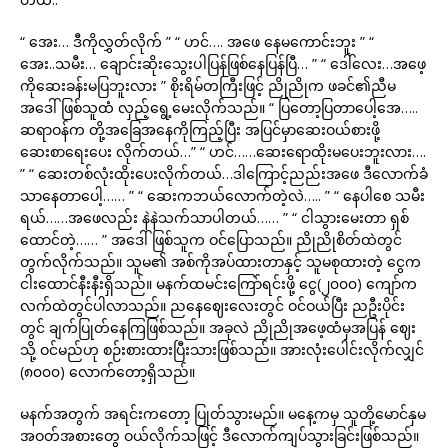
“ အေး… ဒီကိုလွှတ်လိုက် ” “ ဟင်…. အဖေ နေမကောင်းဘူး ” “
အေး..သမီး… ချောင်းဆိုးသွေးပါပြန်ဖြစ်နေပြန်ပြီ… ” “ ဒေါ်လေး…အဖေ့
ကိုဆေးခန်းမပြဘူးလား ” စိုးရိမ်တကြီးဖြင့် ညိုညိုက ဖခင်၏ညီမ
အဒေါ်ဖြစ်သူထံ လှည့်ရွေ့မေးလိုက်သည်။ “ ပြတော့ပြတာပေါ့အေ…..
ဆရာဝန်က တို့အခြေအနေကိုကြည့်ပြီး အပြင်မှာဆေးဝယ်စားဖို့
ဆေးစာရေးပေး လိုက်တယ်…” “ ဟင်……ဆေးရောထိုးမပေးဘူးလား….
” “ ဆေးတစ်လုံးထိုးပေးလိုက်တယ်…ဒါကြောင့်ညည်းအဖေ ဒီလောက်ခံ
သာနေတာပေါ့…… ” “ ဆေးကဘယ်လောက်တဲ့လဲ….. ” “ နေပါစေ သမီး
ရယ်……အဖေလည်း နဲနဲသက်သာပါတယ်…… ” “ ငါသွားမေးတာ ရှစ်
ထောင်တဲ့…… ” အဒေါ်ဖြစ်သူက ဝင်ပြောသည်။ ညိုညိုစိတ်ထဲတွင်
တွက်လိုက်သည်။ သူမ၏ အစ်ကိုအပ်ထားတာနှင့် သူမစုထားတဲ့ ငွေက
ငါးထောင်နီးနီးရှိသည်။ မနက်ထမင်းကြော်ရင်းဖို့ ငွေ(၂၀၀၀) ကျော်က
လက်ထဲတွင်ပါလာသည်။ ညနေဈေးလေးတွင် ဝင်ဝယ်ပြီး ညဦးပိုင်း
တွင် ချက်ပြုတ်နေကြဖြစ်သည်။ အခုလဲ ညိုညိုအဖေ့ထံမှအပြန် ဈေး
သို့ ဝင်မည်ဟု စဉ်းစားထားပြီးသားဖြစ်သည်။ အားလုံးပေါင်းလိုက်လျှင်
(၈၀၀၀) လောက်တော့ရှိသည်။
မနက်အတွက် အရင်းကတော့ ပြုတ်သွားမည်။ မနေ့ကမှ သူတို့မောင်နှမ
အဝတ်အစားတွေ ဝယ်လိုက်သဖြင့် ဒီလောက်ကျပ်သွားခြင်းဖြစ်သည်။