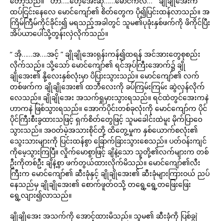
တော့သည်။ “ ဟာ…..ဟေ့အေးဆို……မောင်ကလဲ… ” ချိုချိုအေးက
ထပ်ငြင်းနေလေ မောင်ကျော်၏ စိတ်တွေက ပို၍ပြင်းထန်လာသည်။ အ
ကြိမ်ကြီမ်ကိုင်ခိုင်း၍ မရသည့်အခါတွင် သူမ၏ပုခုံးနှစ်ဖက်ကို ဖိကိုင်ပြီး
အိပ်ယာပေါ်သို့တွန်းလှဲလိုက်သည်။
“ အို……အ….အင့် ” ချိုချိုအေးရုန်းကန်၍ထရန် အင်အားတွေစုစည်း
လိုက်သည်။ သို့သော် မောင်ကျော်၏ ရင်အုပ်ကြီးအောက်၌ ချို
ချိုအေး၏ နို့လေးနှစ်လုံးမှာ ပိပြားသွားသည်။ မောင်ကျော်၏ လက်
တစ်ဖက်က ချိုချိုအေး၏ ထဘီလေးကို ခပ်ကြမ်းကြမ်း ဆွဲလှန်လိုက်
လေသည်။ ချိုချိုအေး အသက်ရှုမှားသွားရသည်။ ရင်ထဲတွင်အေးကနဲ
ဟာကနဲ ဖြစ်သွားရသည်။ အောက်ပိုင်းတစ်ခုလုံးကို မောင်ကျော်က ပိုင်
ပိုင်ကြီးစီးခွထားသဖြင့် ရှက်စိတ်တွေဖြင့် သူမခေါင်းထဲမူး မိုက်ပြာဝေ
သွားသည်။ အဝတ်မဲ့အသားစိုင်တို့ ထိတွေ့မှုက နှစ်ယောက်စလုံး၏
သွေးသားများကို ပြင်းထန်စွာ ခြောက်ခြားသွားစေသည်။ ပတ်ဝန်းကျင်
ကိုမေ့သွားကြပြီ။ လှိုက်မောစွာဖြင့် ချိနဲ့သော သူတို့၏လက်များက တစ်
ဦးကိုတစ်ဦး ချိနဲ့စွာ ဖက်တွယ်ထားလိုက်မိသည်။ မောင်ကျော်၏လီး
ကြီးက မောင်ကျော်၏ ဆီးခုံနှင့် ချိုချိုအေး၏ ဆီးခုံများကြားဝယ် ညပ်
နေသည်မှ ချိုချိုအေး၏ စောက်ဖူတ်ဝသို့ တရွေ့ရွေ့တဖြေးဖြေး
ရွေ့လျား၍လာသည်။
ချိုချိုအေး အသက်ကို အောင့်ထားမိသည်။ သူမ၏ ဆီးခုံကို ပြစ်ချွဲ