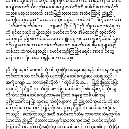
ဆိုက်ထဲတွင်ရှိ၍ အိမ်တွင် ညိုညိုတစ်ယောက် ထဲသာရှိကြောင်း မောင်
ကျော်အတတ်သိသည်။ မောင်ကျော်စက်ဘီးကို ဒေါက်ထောက်လိုက်
သည်။ မဆိုသလောက် အသံမြည်သွားသော အသံကြောင့် ညိူညိူ
လှည့်ကြည့်သည်။ “ ဟာ….. အကိုကျော်…. ဘယ်လဲ ” “ ဒီကိုဘဲလာတာ
” “ အိမ်ထဲဝင်ထိုင်လေ…… ကျမလဲ ပြီးပါပြီ ” ညိုညိုက ရေလဲလုံချည်
ကို ရင်လျားရင်းပြောသည်။ မောင်ကျော်က အိမ်ထဲဝင်၍ ထိုင်လိုက်
သည်။ ညိုညို၏ တင်းရင်းလှပ အချိုးကျလှသော ခန္ဓာကိုယ်ပေါ်တွင်
ရင်လျားထားသော ရေလဲထဘီလေးက ခန္ဓာကိုယ်ပေါ်မှ ရေများဖြင့်
တစ်သားထဲကပ်နေသည်။ မောင်ကျော်ကြည့်နေရင်း အာခေါင်တွေ
ခြောက်လာပြီး အသက်ရှုပြင်းလာ သည်။
ညိုညို နောက်ဖေးဖက်သို့ ဝင်သွားပြီး ရေနွေးခရားနှင့် ပန်းကန်လုံးများ
တင်ထားသော လင်ပန်းကို ယူလာပြီး မောင်ကျော်နား လာချသည်။ “
အကိုကျော်…… ဘာကိစ္စရှိလို့လဲ ” “ ထိုင်ပါဦးဟ…… ဖြည်းဖြည်းပြော
တာပေါ့ ” ညိုညိုက သိချင်ဇောဖြင့် မောင်ကျော်၏အနီးတွင် ထိုင်ချ
လိုက်သည်။ မောင်ကျော်ဘာမှမပြောဘဲ ရေနွေးတစ် ပန်းကန်
ငှဲ့၍သောက်နေပြီး သူ၏မျက်လုံးများက ညိုညို့တစ်ကိုယ်လုံးကို စား
တော့ဝါးတော့မတတ်ကြည့်၍နေသည်။ ညိုညိုက ခေါင်းလေးငုံ့နေ
ရှာသည်။ ခဏကြာသည်အထိ မောင်ကျော်ထံမှ ဘာစကားသံမှထွက်မ
လာတော့ ညိုညို ငုံ့ထားသောမျက်နှာလေးကိုမော့၍ မောင်ကျော့်ထံ
ကြည့်လိုက်သည်။ ထိုအခိုက်မှာပင် မောင်ကျော်က သူမ၏ရှေ့သို့ ဗြုံး