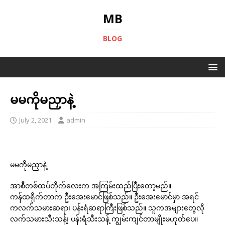
MB
BLOG
မမကိုမညှာနဲ့
July 2, 2021
admin
မမကိုမညှာနဲ့
အာစီတစ်ထပ်တိုက်လေးက အကြမ်းထည်ပြီးတော့မည်။
ကန်ထရိုက်တာက ဦးအေးမောင်ဖြစ်သည်။ ဦးအေးမောင်မှာ အရင်
ကလက်သမားဆရာ၊ ပန်းရံဆရာကြီးဖြစ်သည်။ သူကအများတွေလို
လက်သမားသီးသန့်၊ ပန်းရံသီးသန့် ကျွမ်းကျင်တာမျိုးမဟုတ်ပေ။