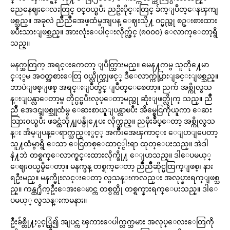
ညေနေဈးေလးတြင္ ဝင္ဝယ္ၿပီး ညဦးပိုင္းတြင္ ခ်က္ျပဳတ္ေနၾကျ
ဖစ္သည္။ အခုလဲ ညိဳညိဳအေဖ့ထံမွအျပန္ ေဈးသို႔ ဝင္မည္ဟု စဥ္းစားထား
ၿပီးသားျဖစ္သည္။ အားလုံးေပါင္းလိုက္လွ်င္ (၈၀၀၀) ေလာက္ေတာ့ရွိ
သည္။
မနက္အတြက္ အရင္းကေတာ့ ျပဳတ္သြားမည္။ မေန႔ကမွ သူတို႔ေမာ
င္ႏွမ အဝတ္အစားေတြ ဝယ္လိုက္သျဖင့္ ဒီေလာက္က်ပ္သြားျခင္းျဖစ္သည္။
ဘာပဲျဖစ္ျဖစ္ အရင္းျပဳတ္ခ်င္ ျပဳတ္ေစေတာ့။ ညက် အစ္ကိုလွသ
န္းျပန္လာေတာ့မွ တိုင္ပင္ၿပီးလုပ္ေတာ့မည္ဟု ဆုံးျဖတ္လိုက္ သည္။ ညိဳ
ညိဳ အေဒၚျဖစ္သူထံမွ ေဆးစာယူျပန္လာၿပီး အိမ္မွေငြကိုယူကာ ေဆး
သြားဝယ္ၿပီး ဖခင္ထံသို႔ျပန္ပို႔ေပး လိုက္သည္။ ညမိုးခ်ဳပ္ေတာ့ အစ္ကိုလွသ
န္း အိမ္ျပန္ေရာက္သည္ႏွင့္ အက်ိဳးအေၾကာင္း ေျပာျပေတာ့
သူ႔ထံမွာရွိ ေသာ ေငြတစ္ေထာင့္ငါးရာ ထုတ္ေပးသည္။ အဲဒါ
နဲ႔ဘဲ တစ္ရက္ေလာက္ရင္းထားလိုက္ဖို႔ ေျပာသည္။ ဒါေပမယ့္
ေဈးဝယ္မမွီေတာ့။ မနက္ဖန္ တစ္ရက္ေတာ့ ညိဳညိဳဆိုင္မထြက္ျဖစ္၊ နား
ရဦးမည္။ မနက္မိုးလင္းေတာ့ လွသန္းကလည္း အလုပ္နားရက္ျဖစ္သ
ည္။ ကန္ထ႐ိုက္ဦးေအးေမာင္က တစ္ပတ္ကို တစ္ရက္နားရက္ေပးသည္။ ဒါေ
ပမယ့္ လွသန္းကမနား။
ဦးခ်စ္တို႔ႏွင့္တြဲ၍ အျပင္က ၾကားေပါက္လက္သမား အလုပ္ေလးေတြကို