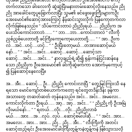
တက်လာသော ခါးလေးကို ဆွဲဆွဲပြီးမနားတမ်းဆောင့်လိုးနေသည်။ ညို
ညို အာခေါင်တွေပူခြောက်လာပြီး သူမ၏ ဖင်ဖွေးဖွေးကြီးများကဦး
အေးမောင်၏ဆောင့်အားကြောင့် နိမ့်ဆင်းသွားလိုက် ပြန်ကော့တက်လာ
လိုက်ဖြစ်နေသည်။ “ သိပ်ကောင်းတာပဲ ညိုညိုရယ်…… ညိုညိုက အ
ပေးသိပ်ကောင်းတာဘဲ……. ” “ ဘာ…..ဘာ….ကောင်းတာလဲ ” လီးကို
ညှစ်ညှစ်ပေးတာတို့ ဖင်ကြီးကော့ကော့ပေးတာတို့…… ” “ အာ…ဦးက
လဲ….အင်…ဟင့်…..ဟင့်… ” “ ဦးပြီးတော့မယ်….တအားဆောင့်မယ်
နော်…. ” “ အင်း…..အင်း…..ဆောင့်….ဆောင့်…..ဆောင့်သာ
ဆောင့်…..အင်း……အင်း…. ” နာလှချည်ရဲ့ဆို၍ ရုန်းကန်ငြင်းဆန်နေ
သော ညိုညိုက ဦးအေးမောင်၏ ခါးကိုဆွဲဖက်ကာ အောက်မှကော့ပင့်
၍ ပြန်ဆောင့်နေလေပြီ။
အ… အီး…. ဆောင့်…. ဦး… ညိုညို ကောင်းလာပြီ ” တွေ့မြင်ကြားသိ နေ
ရသော မောင်ကျော်တစ်ယောက်ကတော့ ရင်တွေတဒိန်းဒိန်း ခုန်ကာ
အသားတွေ တဆတ်ဆတ် တုန်နေသည်။ အင်း… အင်း… အမလေး…
ကောင်းလိုက်တာ ဦးရယ်…… အာ့… အာ့… အင်း… ” “ ညိုညို့ကို ဦးအမြဲ
လိုးမယ်နော်…. ” “ ရတယ်…..လိုး…..လိုး….ညိုညိုလာခံ
မယ်…….အား…..အ….လုပ်…လုပ်….ဆောင့်စမ်းပါဆို…. ” “ အင်း…အား…
အမလေး… အား…. အား…. ညို… ညို… အီး… ” လီးကြီးကို အတင်း
ဆောင့်ထည့်ရင်း ဦးအေးမောင်ခါးကြီးတွန့်ကနဲတွန့်ကနဲ ဖြစ်သွားသလို