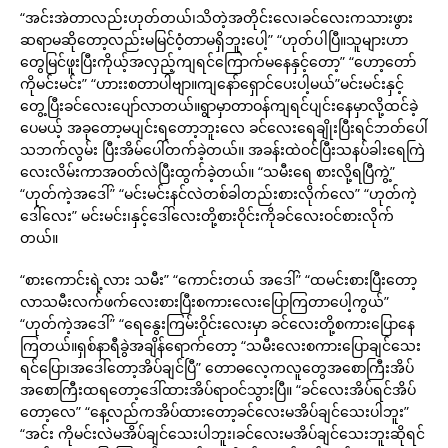
“အင်းအဲတာလည်းဟုတ်တယ်၊သိတဲ့အတိုင်းလေ၊ခင်လေးကသားဖွား
ဆရာမဆိုတော့လည်းမမြင်ဝံ့တာမရှိဘူးပေါ့” “ဟုတ်ပါပြီ။သူများဟာ
တွေမြင်ဖူးပြီးကိုယ့်အလှည့်ကျရင်ကြောက်မနေနှင့်တော့” “ဟော့တော်
ကိုမင်းမင်း” “ဟားးစတာပါဗျာ။ကျနော်ရှောင်ပေးပါ့မယ်”မင်းမင်းနှင့်
တွေ့ပြီးခင်လေးပျော်လာတယ်။ရွာမှာတာဝန်ကျရင်ပျင်းနေမှာလို့ထင်ခဲ့
ပေမယ့် အခုတော့မပျင်းရတော့ဘူးလေ ခင်လေးရေချိုးပြီးရင်ဘတ်ပေါ်
သဘက်လွမ်း ပြီးအိမ်ပေါ်တက်ခဲ့တယ်။ အခန်းထဲဝင်ပြီးသနပ်ခါးရေကြဲ
လေးလိမ်းကာအဝတ်လဲပြီးထွက်ခဲ့တယ်။ “သမီးရေ စားလို့ရပြီကွဲ့”
“ဟုတ်ကဲ့အဒေါ်” “မင်းမင်းနင်လဲတစ်ခါတည်းစားလိုက်လေ” “ဟုတ်ကဲ့
ဒေါ်လေး” မင်းမင်း၊နှင့်ဒေါ်လေးတို့စားဝိုင်းကိုခင်လေးဝင်စားလိုက်
တယ်။
“စားကောင်းရဲ့လား သမီး” “ကောင်းတယ် အဒေါ်” “ထမင်းစားပြီးတော့
လာသမီးလက်ဖက်လေးစားပြီးစကားလေးပြောကြတာပေါ့ကွယ်”
“ဟုတ်ကဲ့အဒေါ်” “ရေနွေးကြမ်းဝိုင်းလေးမှာ ခင်လေးတို့စကားပြောနေ
ကြတယ်။ရှစ်နာရီခွဲအချိန်ရောက်တော့ “သမီးလေးစကားပြောချင်သေး
ရင်ပြော၊အဒေါ်တော့အိပ်ချင်ပြီ” တောဓလေ့ကလူတွေအစောကြီးအိပ်
အစောကြီးထရတော့ဒေါ်ထားအိပ်ရာဝင်သွားပြီ။ “ခင်လေးအိပ်ရင်အိပ်
တော့လေ” “နေ့လည်ကအိပ်ထားတော့ခင်လေးမအိပ်ချင်သေးပါဘူး”
“အင်း ကိုမင်းလဲမအိပ်ချင်သေးပါဘူး၊ခင်လေးမအိပ်ချင်သေးဘူးဆိုရင်