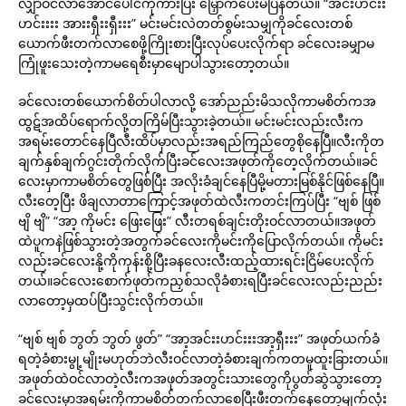
လျှာဝင်လာအောင်ပေါင်ကိုကားပြီး မြှောက်ပေးမိပြန်တယ်။ “အင်းဟင်းး
ဟင်းးးး အားးရှီးးရှီးးး” မင်းမင်းလဲတတ်စွမ်းသမျှကိုခင်လေးတစ်
ယောက်ဖီးတက်လာစေဖို့ကြိုးစားပြီးလုပ်ပေးလိုက်ရာ ခင်လေးခမျှာမ
ကြုံဖူးသေးတဲ့ကာမရေစီးမှာမျောပါသွားတော့တယ်။
ခင်လေးတစ်ယောက်စိတ်ပါလာလို့ အော်ညည်းမိသလိုကာမစိတ်ကအ
ထွဋ်အထိပ်ရောက်လို့တကြိမ်ပြီးသွားခဲ့တယ်။ မင်းမင်းလည်းလီးက
အရမ်းတောင်နေပြီလီးထိပ်မှာလည်းအရည်ကြည်တွေစိုနေပြီ။လီးကိုတ
ချက်နှစ်ချက်ဂွင်းတိုက်လိုက်ပြီးခင်လေးအဖုတ်ကိုတေ့လိုက်တယ်။ခင်
လေးမှာကာမစိတ်တွေဖြစ်ပြီး အလိုးခံချင်နေပြီမို့မတားမြစ်နိုင်ဖြစ်နေပြီ။
လီးတေ့ပြီး ဖိချလာတာကြောင့်အဖုတ်ထဲလီးကတင်းကြပ်ပြီး “ဗျစ် ဖြစ်
ဗျိ ဗျိ” “အာ့ ကိုမင်း ဖြေးဖြေး” လီးတရစ်ချင်းတိုးဝင်လာတယ်။အဖုတ်
ထဲပူကနဲဖြစ်သွားတဲ့အတွက်ခင်လေးကိုမင်းကိုပြောလိုက်တယ်။ ကိုမင်း
လည်းခင်လေးနို့ကိုကုန်းစို့ပြီးခနလေးလီးထည့်ထားရင်းငြိမ်ပေးလိုက်
တယ်။ခင်လေးစောက်ဖုတ်ကညှစ်သလိုခံစားရပြီးခင်လေးလည်းညည်း
လာတော့မှထပ်ပြီးသွင်းလိုက်တယ်။
“ဗျစ် ဗျစ် ဘွတ် ဘွတ် ဖွတ်” “အာ့အင်းးဟင်းးးအာ့ရှီးးး” အဖုတ်ယက်ခံ
ရတဲ့ခံစားမွု့မျိုးမဟုတ်ဘဲလီးဝင်လာတဲ့ခံစားချက်ကတမူထူးခြားတယ်။
အဖုတ်ထဲဝင်လာတဲ့လီးကအဖုတ်အတွင်းသားတွေကိုပွတ်ဆွဲသွားတော့
ခင်လေးမှာအရမ်းကိုကာမစိတ်တက်လာစေပြီးဖီးတက်နေတော့မျက်လုံး