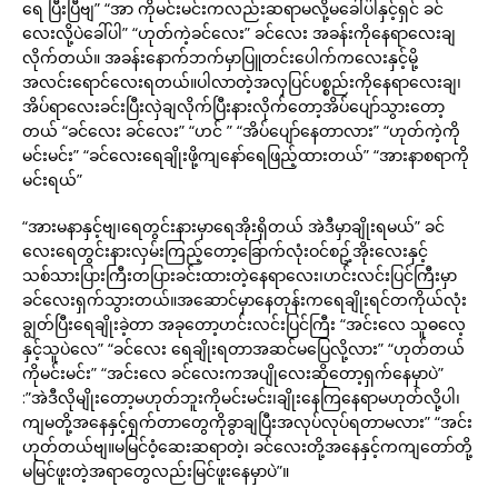
ရေ ပြီးပြီဗျ” “အာ ကိုမင်းမင်းကလည်းဆရာမလို့မခေါ်ပါနှင့်ရှင် ခင်
လေးလို့ပဲခေါ်ပါ” “ဟုတ်ကဲ့ခင်လေး” ခင်လေး အခန်းကိုနေရာလေးချ
လိုက်တယ်။ အခန်းနောက်ဘက်မှာပြူတင်းပေါက်ကလေးနှင့်မို့
အလင်းရောင်လေးရတယ်။ပါလာတဲ့အလှပြင်ပစ္စည်းကိုနေရာလေးချ၊
အိပ်ရာလေးခင်းပြီးလှဲချလိုက်ပြီးနားလိုက်တော့အိပ်ပျော်သွားတော့
တယ် “ခင်လေး ခင်လေး” “ဟင် ” “အိပ်ပျော်နေတာလား” “ဟုတ်ကဲ့ကို
မင်းမင်း” “ခင်လေးရေချိုးဖို့ကျနော်ရေဖြည့်ထားတယ်” “အားနာစရာကို
မင်းရယ်”
“အားမနာနှင့်ဗျ၊ရေတွင်းနားမှာရေအိုးရှိတယ် အဲဒီမှာချိုးရမယ်” ခင်
လေးရေတွင်းနားလှမ်းကြည့်တော့ခြောက်လုံးဝင်စဥ့်အိုးလေးနှင့်
သစ်သားပြားကြီးတပြားခင်းထားတဲ့နေရာလေး၊ဟင်းလင်းပြင်ကြီးမှာ
ခင်လေးရှက်သွားတယ်။အဆောင်မှာနေတုန်းကရေချိုးရင်တကိုယ်လုံး
ချွတ်ပြီးရေချိုးခဲ့တာ အခုတော့ဟင်းလင်းပြင်ကြီး “အင်းလေ သူဓလေ့
နှင့်သူပဲလေ” “ခင်လေး ရေချိုးရတာအဆင်မပြေလို့လား” “ဟုတ်တယ်
ကိုမင်းမင်း” “အင်းလေ ခင်လေးကအပျိုလေးဆိုတော့ရှက်နေမှာပဲ”
:”အဲဒီလိုမျိုးတော့မဟုတ်ဘူးကိုမင်းမင်း၊ချိုးနေကြနေရာမဟုတ်လို့ပါ၊
ကျမတို့အနေနှင့်ရှက်တာတွေကိုခွာချပြီးအလုပ်လုပ်ရတာမလား” “အင်း
ဟုတ်တယ်ဗျ။မမြင်ဝံ့ဆေးဆရာတဲ့၊ ခင်လေးတို့အနေနှင့်ကကျတော်တို့
မမြင်ဖူးတဲ့အရာတွေလည်းမြင်ဖူးနေမှာပဲ”။