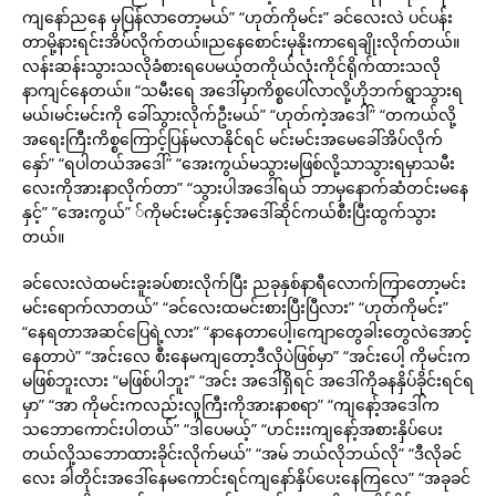
ကျနော်ညနေ မှပြန်လာတော့မယ်” “ဟုတ်ကိုမင်း” ခင်လေးလဲ ပင်ပန်း
တာမို့နားရင်းအိပ်လိုက်တယ်။ညနေစောင်းမှနိုးကာရေချိုးလိုက်တယ်။
လန်းဆန်းသွားသလိုခံစားရပေမယ့်တကိုယ်လုံးကိုင်ရိုက်ထားသလို
နာကျင်နေတယ်။ “သမီးရေ အဒေါ်မှာကိစ္စပေါ်လာလို့ဟိုဘက်ရွာသွားရ
မယ်၊မင်းမင်းကို ခေါ်သွားလိုက်ဦးမယ်” “ဟုတ်ကဲ့အဒေါ်” “တကယ်လို့
အရေးကြီးကိစ္စကြောင့်ပြန်မလာနိုင်ရင် မင်းမင်းအမေခေါ်အိပ်လိုက်
နှော်” “ရပါတယ်အဒေါ်” “အေးကွယ်မသွားမဖြစ်လို့သာသွားရမှာသမီး
လေးကိုအားနာလိုက်တာ” “သွားပါအဒေါ်ရယ် ဘာမှနောက်ဆံတင်းမနေ
နှင့်” ”အေးကွယ်” ်ကိုမင်းမင်းနှင့်အဒေါ်ဆိုင်ကယ်စီးပြီးထွက်သွား
တယ်။
ခင်လေးလဲထမင်းခူးခပ်စားလိုက်ပြီး ညခုနှစ်နာရီလောက်ကြာတော့မင်း
မင်းရောက်လာတယ်” “ခင်လေးထမင်းစားပြီးပြီလား” “ဟုတ်ကိုမင်း”
“နေရတာအဆင်ပြေရဲ့လား” “နာနေတာပေါ့၊ကျောတွေခါးတွေလဲအောင့်
နေတာပဲ” “အင်းလေ စီးနေမကျတော့ဒီလိုပဲဖြစ်မှာ” “အင်းပေါ့ ကိုမင်းက
မဖြစ်ဘူးလား “မဖြစ်ပါဘူး” “အင်း အဒေါ်ရှိရင် အဒေါ်ကိုခနနှိပ်ခိုင်းရင်ရ
မှာ” “အာ ကိုမင်းကလည်းလူကြီးကိုအားနာစရာ” “ကျနော့်အဒေါ်က
သဘောကောင်းပါတယ်” “ဒါပေမယ့်” “ဟင်းးးကျနော့်အစားနှိပ်ပေး
တယ်လို့သဘောထားခိုင်းလိုက်မယ်” “အမ် ဘယ်လိုဘယ်လို” “ဒီလိုခင်
လေး ခါတိုင်းအဒေါ်နေမကောင်းရင်ကျနော်နှိပ်ပေးနေကြလေ” “အခုခင်