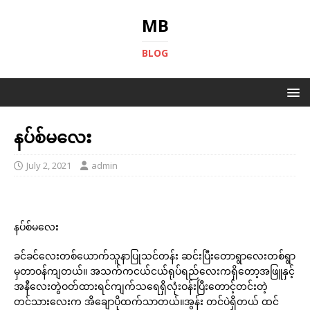
MB
BLOG
နပ်စ်မလေး
July 2, 2021
admin
နပ်စ်မလေး
ခင်ခင်လေးတစ်ယောက်သူနာပြုသင်တန်း ဆင်းပြီးတောရွာလေးတစ်ရွာ
မှတာဝန်ကျတယ်။ အသက်ကငယ်ငယ်ရုပ်ရည်လေးကရှိတော့အဖြူနှင့်
အနီလေးတွဲဝတ်ထားရင်ကျက်သရေရှိလုံးဝန်းပြီးတောင့်တင်းတဲ့
တင်သားလေးက အိချောပိုထက်သာတယ်။အွန်း တင်ပဲရှိတယ် ထင်