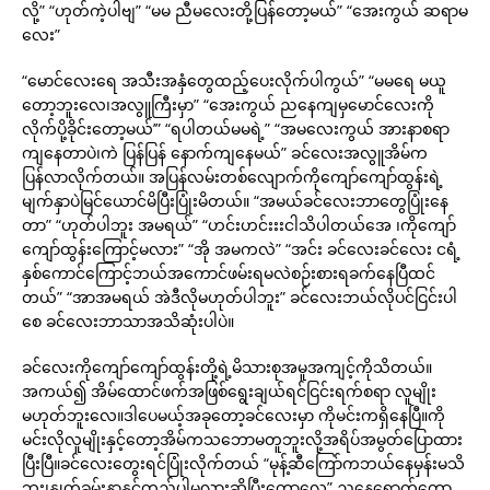
လို့” “ဟုတ်ကဲ့ပါဗျ” “မမ ညီမလေးတို့ပြန်တော့မယ်” “အေးကွယ် ဆရာမ
လေး”
“မောင်လေးရေ အသီးအနှံတွေထည့်ပေးလိုက်ပါကွယ်” “မမရေ မယူ
တော့ဘူးလေ၊အလွူကြီးမှာ” “အေးကွယ် ညနေကျမှမောင်လေးကို
လိုက်ပို့ခိုင်းတော့မယ်’” “ရပါတယ်မမရဲ့” “အမလေးကွယ် အားနာစရာ
ကျနေတာပဲ၊ကဲ ပြန်ပြန် နောက်ကျနေမယ်” ခင်လေးအလွူအိမ်က
ပြန်လာလိုက်တယ်။ အပြန်လမ်းတစ်လျောက်ကိုကျော်ကျော်ထွန်းရဲ့
မျက်နှာပဲမြင်ယောင်မိပြီးပြုံးမိတယ်။ “အမယ်ခင်လေးဘာတွေပြုံးနေ
တာ” “ဟုတ်ပါဘူး အမရယ်” “ဟင်းဟင်းးးငါသိပါတယ်အေ ၊ကိုကျော်
ကျော်ထွန်းကြောင့်မလား” “အို အမကလဲ” “အင်း ခင်လေးခင်လေး ငရံ့
နှစ်ကောင်ကြောင့်ဘယ်အကောင်ဖမ်းရမလဲစဉ်းစားရခက်နေပြီထင်
တယ်” “အာအမရယ် အဲဒီလိုမဟုတ်ပါဘူး” ခင်လေးဘယ်လိုပင်ငြင်းပါ
စေ ခင်လေးဘာသာအသိဆုံးပါပဲ။
ခင်လေးကိုကျော်ကျော်ထွန်းတို့ရဲ့မိသားစုအမူအကျင့်ကိုသိတယ်။
အကယ်၍ အိမ်ထောင်ဖက်အဖြစ်ရွေးချယ်ရင်ငြင်းရက်စရာ လူမျိုး
မဟုတ်ဘူးလေ။ဒါပေမယ့်အခုတော့ခင်လေးမှာ ကိုမင်းကရှိနေပြီ။ကို
မင်းလိုလူမျိုးနှင့်တော့အိမ်ကသဘောမတူဘူးလို့အရိပ်အမွတ်ပြောထား
ပြီးပြီ။ခင်လေးတွေးရင်ပြုံးလိုက်တယ် “မုန့်ဆီကြော်ကဘယ်နေမှန်းမသိ
ဘူး၊နွုတ်ခမ်းနာနှင့်တည့်ပါ့မလားဆိုပြီးတော့လေ” ညနေရောက်တော့