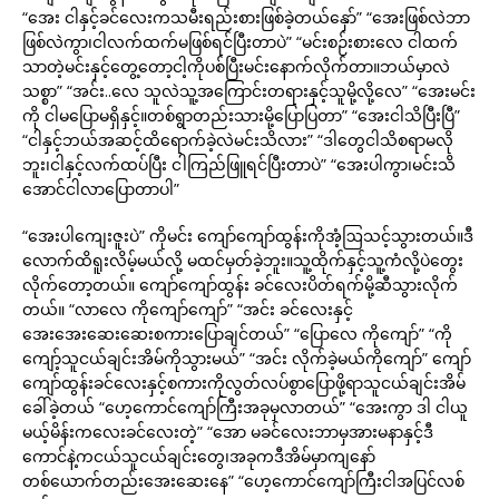
“အေး ငါနှင့်ခင်လေးကသမီးရည်းစားဖြစ်ခဲ့တယ်နှော်” “အေးဖြစ်လဲဘာ
ဖြစ်လဲကွာ၊ငါလက်ထက်မဖြစ်ရင်ပြီးတာပဲ” “မင်းစဉ်းစားလေ ငါထက်
သာတဲ့မင်းနှင့်တွေ့တော့ငါ့ကိုပစ်ပြီးမင်းနောက်လိုက်တာ။ဘယ်မှာလဲ
သစ္စာ” “အင်း..လေ သူလဲသူ့အကြောင်းတရားနှင့်သူမို့လို့လေ” “အေးမင်း
ကို ငါမပြောမရှိနှင့်။တစ်ရွာတည်းသားမို့ပြောပြတာ” “အေးငါသိပြီးပြီ”
“ငါနှင့်ဘယ်အဆင့်ထိရောက်ခဲ့လဲမင်းသိလား” “ဒါတွေငါသိစရာမလို
ဘူး၊ငါနှင့်လက်ထပ်ပြီး ငါကြည်ဖြူရင်ပြီးတာပဲ” “အေးပါကွာ၊မင်းသိ
အောင်ငါလာပြောတာပါ”
“အေးပါကျေးဇူးပဲ” ကိုမင်း ကျော်ကျော်ထွန်းကိုအံ့ဩသင့်သွားတယ်။ဒီ
လောက်ထိရူးလိမ့်မယ်လို့ မထင်မှတ်ခဲ့ဘူး။သူ့ထိုက်နှင့်သူ့ကံလို့ပဲတွေး
လိုက်တော့တယ်။ ကျော်ကျော်ထွန်း ခင်လေးပိတ်ရက်မို့ဆီသွားလိုက်
တယ်။ “လာလေ ကိုကျော်ကျော်” “အင်း ခင်လေးနှင့်
အေးအေးဆေးဆေးစကားပြောချင်တယ်” “ပြောလေ ကိုကျော်” “ကို
ကျော့်သူငယ်ချင်းအိမ်ကိုသွားမယ်” “အင်း လိုက်ခဲ့မယ်ကိုကျော်” ကျော်
ကျော်ထွန်းခင်လေးနှင့်စကားကိုလွတ်လပ်စွာပြောဖို့ရာသူငယ်ချင်းအိမ်
ခေါ်ခဲ့တယ် “ဟေ့ကောင်ကျော်ကြီးအခုမှလာတယ်” “အေးကွာ ဒါ ငါယူ
မယ့်မိန်းကလေးခင်လေးတဲ့” “အော မခင်လေးဘာမှအားမနာနှင့်ဒီ
ကောင်နဲ့ကငယ်သူငယ်ချင်းတွေ၊အခုကဒီအိမ်မှာကျနော်
တစ်ယောက်တည်းအေးဆေးနေ” “ဟေ့ကောင်ကျော်ကြီးငါအပြင်လစ်