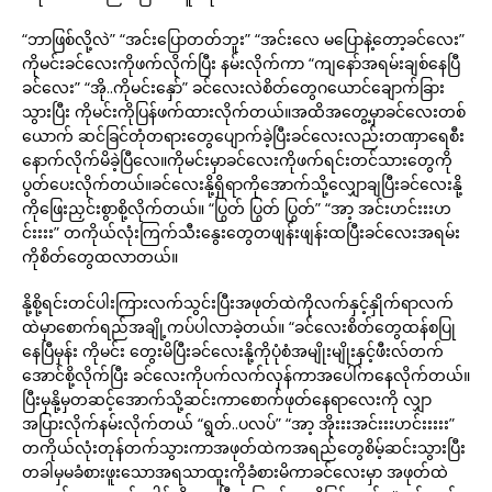
“ဘာဖြစ်လို့လဲ” “အင်းပြောတတ်ဘူး” “အင်းလေ မပြောနဲ့တော့ခင်လေး”
ကိုမင်းခင်လေးကိုဖက်လိုက်ပြီး နမ်းလိုက်ကာ “ကျနော်အရမ်းချစ်နေပြီ
ခင်လေး” “အို..ကိုမင်းနှော်” ခင်လေးလဲစိတ်တွေဂယောင်ချောက်ခြား
သွားပြီး ကိုမင်းကိုပြန်ဖက်ထားလိုက်တယ်။အထိအတွေ့မှာခင်လေးတစ်
ယောက် ဆင်ခြင်တုံတရားတွေပျောက်ခဲ့ပြီးခင်လေးလည်းတဏှာရေစီး
နောက်လိုက်မိခဲ့ပြီလေ။ကိုမင်းမှာခင်လေးကိုဖက်ရင်းတင်သားတွေကို
ပွတ်ပေးလိုက်တယ်။ခင်လေးနို့ရှိရာကိုအောက်သို့လျှောချပြီးခင်လေးနို့
ကိုဖြေးညှင်းစွာစို့လိုက်တယ်။ “ပြွတ် ပြွတ် ပြွတ်” “အာ့ အင်းဟင်းးးဟ
င်းးးး” တကိုယ်လုံးကြက်သီးနွေးတွေတဖျန်းဖျန်းထပြီးခင်လေးအရမ်း
ကိုစိတ်တွေထလာတယ်။
နို့စို့ရင်းတင်ပါးကြားလက်သွင်းပြီးအဖုတ်ထဲကိုလက်နှင့်နှိုက်ရာလက်
ထဲမှာစောက်ရည်အချို့ကပ်ပါလာခဲ့တယ်။ “ခင်လေးစိတ်တွေထန်စပြု
နေပြီမှန်း ကိုမင်း တွေးမိပြီးခင်လေးနို့ကိုပုံစံအမျိုးမျိုးနှင့်ဖီးလ်တက်
အောင်စို့လိုက်ပြီး ခင်လေးကိုပက်လက်လှန်ကာအပေါ်ကနေလိုက်တယ်။
ပြီးမှနို့မှတဆင့်အောက်သို့ဆင်းကာစောက်ဖုတ်နေရာလေးကို လျှာ
အပြားလိုက်နမ်းလိုက်တယ် “ရွတ်..ပလပ်” “အာ့ အိုးးးအင်းးးဟင်းးးးး”
တကိုယ်လုံးတုန်တက်သွားကာအဖုတ်ထဲကအရည်တွေစိမ့်ဆင်းသွားပြီး
တခါမှမခံစားဖူးသောအရသာထူးကိုခံစားမိကာခင်လေးမှာ အဖုတ်ထဲ