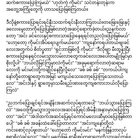
ဆက်စကားပြောကြမယ်” “ဟုတ်ကဲ့ ကိုမင်း” သင်တန်းတုန်းက
အတွေ့အကြုံတွေကို ဟာသပြောဖြစ်ကြတယ်။
ဒီလိုနဲ့စကားပြောရင်းရင်နီးသထက်ရင်းနီးလာကြတယ်။တဖြေးဖြေးနှင့်
ခလေးမွေးတာကိုပြောပြဖြစ်လာတဲ့အဆင့်ရောက်ခဲ့တယ်။ညနက်လာ
တော့ “အင်း ခင်လေးနှင့်စကားသာပြောနေရရင်တညလုံးပြောဖြစ်မယ်”
“ဟော့တော့ ကိုမင်းအိပ်ရေးပျက်မယ်လေ” “ကျနော်ကရပါတယ်ဗျ၊ခင်
လေးအတွက်ပဲ စိတ်ပူတာ” “ရှင်ဘာဖြစ်လို့ ကိုမင်း” “ဒီလိုဗျာ မီးထွန်းပြီး
စကားပြောနေရင်လမ်းသွားလမ်းလာတွေကခင်လေးအပေါ်တမျိုးမြင်မှာ
စိုးလို့ပါ” “ဘယ်လိုမြင်ကြမှာလဲကိုမင်း” “အခုမှရောက်လာတဲ့ဆရာမ
လေးကို မင်းမင်းတို့ကချိုင်နေပြီလို့လေ” “ခစ် ခစ် ခစ်” “တကယ်ပါကျ
နော်တို့တောရွာတွေကအမြင် မကျယ်သေးတော့ပြောကြသေးတယ်
လေ” “အင်းဒါနှင့် ရွာတွေမှာသမီးရည်းစားတွေကျစကားဘယ်လိုပြော
ကြလဲ”
“ညဘက်ပြောချင်ရင်အချိန်းအဆက်လုပ်ရတာပေါ့” “ဘယ်သွားပြောကြ
လဲ” “အဝေးကြီးမသွားဘူးလေ၊အဆင်ပြေရင်အိမ်နီးအနားမှာပဲပြောကြ
တာ” “အင်း” “အဲဒါထက်အဆင်ပြေရင်ကောင်မလေးဆီမှာပဲပြောဖြစ်တာ
ပေါ့” “ခစ် ခစ် အခန်းထဲခေါ်ပြောတာလား” “အင်းကျနော်တို့လဲ
ကင်းစောင့်လုပ်ဖူးတယ်” “ဟော့တော် ကိုမင်းမင်း” “မနက်ဖြန်ဘာလုပ်
စရာရှိလဲခင်လေး” “အင်း မနက်ဖြန် ရွာနီးစပ်ကရွာတွေကိုသွားချင်တရ်။