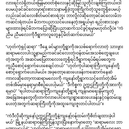
လားရင်လဲရှိတယ်။မြန်မာဝတ်စုံလေးနှင့်ဆိုမြင်သူတိုင်းချစ်ကြတယ်။ဒါ
ပေမယ့်ခင်ခင်လေးမှာရာ်းစားသနာမရှိခဲ့ဘူး။ကြိုက်တဲ့သူတွေရှိပေမယ့်
လည်းခင်ခင်လေးစိတ်မဝင်စားရဲဘူး ဘာလို့လဲဆိုတော့ခင်ခင်လေးမိဘ
ကဆင်းရဲတယ်။ မိဘကပညာသင်ပေးနေတဲ့အရွယ်မှာ ရည်းစားသနာ
များထားခဲ့ရင်မိဘကပြောဆိုပြီးပညာဆက်သင်ခွင့်ရမှာမဟုတ်လို့ပဲ။ “ကဲ
ညီမ ညီမလေးကိုဒီရွာကလူတွေနှင့်မိတ်ဆက်ပေးမယ်”
“ဟုတ်ကဲ့ရှင့်ဆရာ” “ဒီနေ့ ခင်များတို့ရွာကိုအသစ်ရောက်လာတဲ့ သားဖွား
ဆရာမလေးပါ၊သူ့နာမည်ကခင်ခင်လေးတဲ့၊ဝန်ထမ်းအသစ်တွေချပေး
တဲ့အတွက် အဆင်မပြေတာလေးတွေရှိရင်ဒီရွာကရပ်မိရပ်ဖတွေက
ကူညီစောင့်ရှောက်ပေးစေချင်တယ်” “ဟုတ်ကဲ့ပါဆရာကြီး၊ကျနော်တို့
စောင့်ရှောက်ပေးပါမယ်။ အခုတော့ဆေးပေးခန်းကဆောက်နေဆဲ
ကာလဆိုတော့ကာဆရာမလေးကို ကျနော်တို့ရွာကသင့်တော်တဲ့အိမ်
တစ်အိမ်မှာနေရာမှာစီစဉ်ပေးပါ့မယ်” “ဒီကိစ္စက ဥက္ကဌကြီးတို့ကိုအားကိုး
ရမှာပဲ” “ရပါတယ်ဆရာကြီး၊ကျနော်တို့ရွာရဲ့ကျန်းမာရေးနိမ့်ကျတဲ့
အခြေအနေတွေတိုးတက်လာပေါင်ကျေးရွာဆေးပေးခန်းနှင့်ဝန်ထမ်းချ
ပေးတဲ့အတွက်ဆရာကြီးတို့ကိုအထူးကျေးဇူးတင်ပါတယ်”။
“ကဲဒီလိုဆိုကျနော်ဥက္ကဌကြီးတို့နဲ့ကျနော့်ဝန်ထမ်းကိုစိတ်ချထားခဲ့ပါ
မယ်” မြို့နယ်ဆရာဝန်ကြီးပြန်သွားပြီးနောက်မှာတော့ “ဆရာမလေး ဘာ
မှအားမငယ်နဲ့” “ဟုတ်ကဲ့ရှင့်” “ဆရာမလေးကို ဒေါ်ထားတို့အိမ်မှာနေရာ