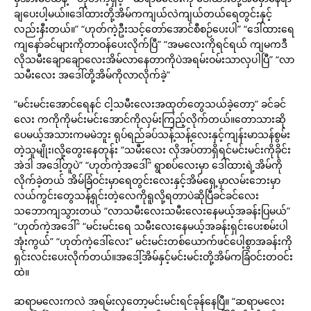
ချပေးပါ့မယ်။ဒေါ်ထားတို့အိမ်ကကျယ်လဲကျယ်တယ်ရေတွင်းနှင့်
လည်းနီးတယ်။” “ဟုတ်ကဲ့ဦးသင့်တော်အောင်စီစဉ်ပေးပါ” “ဒေါ်ထားရေ
ကျနော်ခင်များကိုတာဝန်ပေးလိုက်ပြီ” “အမလေးကိုရင်ရယ် ကျမကဒီ
လိုသမီးချောချောလေးအိမ်လာနေတာကိုပဲအရမ်းဝမ်းသာလှပါပြီ” “လာ
သမီးလေး အဒေါ်တို့အိမ်ကိုလာလိုက်ခဲ့”
“မင်းမင်းအောင်ရေနင် ငါ့သမီးလေးအထုတ်တွေသယ်ခဲ့တော့” ခင်ခင်
လေး ကကိုကိုမင်းမင်းအောင်ကိုလှမ်းကြည့်လိုက်တယ်။တောသားဆို
ပေမယ့်အသားကမမဲဘူး ရုပ်ရည်ခပ်သန့်သန့်လေးနှင့်ကျန်းမာသန်စွမ်း
တဲ့သူမျိုး၊လို့တွေးနေတုန်း “သမီးလေး လိုအပ်တာရှိရင်မင်းမင်းကိုခိုင်း
အဲဒါ အဒေါ့်တူပဲ” “ဟုတ်ကဲ့အဒေါ်” ရွာစပ်လေးမှာ ဒေါ်ထားရဲ့အိမ်ကို
လိုက်ခဲ့တယ် အိမ်ခြံဝင်းမှာရေတွင်းလေးနှင့်အိမ်ရှေ့မှာလမ်းဘေးမှာ
လယ်ကွင်းတွေသန့်ရှင်းတဲ့လေကိုရူလို့ရတာပဲဆိုပြီခင်ခင်လေး
သဘောကျသွားတယ် “လာသမီးလေးသမီးလေးနေမယ့်အခန်းပြမယ်”
“ဟုတ်ကဲ့အဒေါ်” “မင်းမင်းရေ သမီးလေးနေမယ့်အခန်းရှင်းပေးစမ်းပါ
အုံးကွယ်” “ဟုတ်ကဲ့ဒေါ်လေး” မင်းမင်းတစ်ယောက်ဖင်ပေါ့စွာအခန်းကို
ရှင်းလင်းပေးလိုက်တယ်။အဒေါ့်အိမ်နှင့်မင်းမင်းတို့အိမ်ကခြံဝင်းတဝင်း
ထဲ။
ဆရာမလေးကလဲ အရမ်းလှတော့မင်းမင်းရင်ခုန်နေပြီ။ “ဆရာမလေး