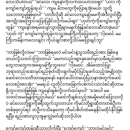
လေးသိပါတယ်” “ခင်လေး ကျနော်ကိုလက်ထပ်ပါလားဗျာ” “ဟင်း ကို
ကျော်ကျော်ထွန်းရယ်” ” ကျမ..မိဘတွေကိုပြောရအုံးမယ်၊ သူတို့
သဘောတူမှဖြစ်မှာပါ” “ဟာဒီလိုဆို ခင်လေးကျနော့်မမကိုအဲဒီလွတ်ပြီး
အကျိုးအကြောင်းပြောပြခိုင်းလိုက်မယ်ဗျာ” “ဟုတ်ကဲ့ကိုကျော်ကျော်
ထွန်း” “ကျနော်အရမ်းပျော်သွားပြီဗျာ၊မနက်ဖြန်ခင်လေးဆီလာခဲ့မယ်”
“ဟုတ် ကဲ့” ကျော်ကျော်ထွန်းကသူ့အမကြီးကိုပြောတော့ “ငါ့မောင် မမ
ကြီးကမိန်းကလေးချင်း ကိုယ်ချင်းစာလို့သိပ်မပြောချင်ဘူး”
“ဘာဖြစ်လို့လဲမမ” “ဘာဖြစ်ရမလဲ မင်းမင်းနဲ့သူသမီးရည်းစား ဖြစ်နေ
တယ်လို့သတင်းကြားတယ်’ “မမကလည်းဗျာ၊ခုခေတ်မှာသမီးရည်းစား
တွေဘာတွေကအရေးမကြီးဘူးလေ” “ငါ့မောင်…အိမ်ထောင်ပြု၊
ဘုရားတည်၊ဆေးမှင်ရည်စုတ်ထိုး၊ချက်မပိုင်ပြင်ရခက်သည့်အမျိုးတဲ့။
မောင်လေးသတိထားရမှာနှော် နောင်ပေါ်လာမယ့်ပြသနာအတွက်မောင်
လေးစဉ်းစားအုံး” “မမရယ် လူတိုင်းကခြောက်ပစ်ကင်းသဲလဲစင်ဆိုတာမ
ရှိဘူး၊ဘာပဲဖြစ်ဖြစ် ကျနော်ချစ်လို့လက်ထပ်မှာပါ” “အေးပါ မမ
သတင်းမေးမြန်းကြည့်ပါမယ်” မောင်ကိုချစ်သည့်အမမို့မောင်ပြောသလို
ပဲ ခင်လေးတို့ရွာကိုခရီးထွက်သွားတယ်။ ကိုမင်းတို့ရွာဆိုတာတစ်ဦးက
တစ်ခုခုလုပ်ရင် တဦးကသိနေတော့ ကိုမင်းစိတ်ထဲမနေနိုင်မထိုင်နိုင်ဖြစ်
ရပြီ။ ရည်းစားလူလုအူနုကျွဲခတ်ဆိုသလိုပါပဲ။
ကျော်ကျော်ထွန်းဆီသွားလိုက်ပြီး “ကျော်ကျော်” “ဘာလဲမင်းမင်း”