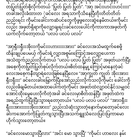
တပြွတ်ပြွတ်စို့လိုက်တယ် “ပြွတ် ပြွတ် ပြွတ်”. “အာ့ အင်းးဟင်းးဟင်းးးး”
တခါအလိုးခံထားတ ဲ့ခင်လေး အရသာကိုသိနေပြီတိုးတိတ်တိတ်
ညည်းရင်း ကိုမင်းခေါင်းကဆံပင်တွေကိုဖွဖွလေးဆွဲနေမိတယ်။ကိုမင်း
လည်း အဖုတ်ရှိရာကိုလျှောချရင်းခင်လေးပေါင်ကိုကားကာအဖုတ်ကို
ယက်လိုက်တော့တယ် “ပလပ် ပလပ် ပလပ်”
“အာ့ရှီးးရှီးးအိုးးးကိုမင်းးးဟားးးးးအားး” ခင်လေးအသံမထွက်စေဖို့
ထိန်းချုပ်ပေမယ့် ကိုမင်းရဲ့လျှာအစွမ်းကြောင့်အလျှော့ပေးကာ
အသံထွက်ညည်းလိုက်တယ် “ပလပ် ပလပ် ပြွတ် ပြွတ်” အဖုတ်ယက်ပြီး
အစေ့ကိုတပြွတ်ပြွတ်စုပ်လိုက်တယ်။စိတ်ထန်မွု့ကြောင့်မာနေတဲ့ခင်
လေးအစေ့ကနီတျာရဲလေးဖြစ်နေပြီလေ။ “အာ့ကျွတ် ကျွတ် အိုးးအားး
ရှီးးရှီးးး” ခင်လေးခါးမြှောက်ပြီးအော်ညည်းလိုက်သလိုကိုမင်း ခေါင်းကို
လည်းဖိချမိတယ်။အထာပေါက်တဲ့ကိုမင်း အဖုတ်ထဲလျှာဝင်နိုင်သမျှဝင်
အောင်ထိုးမွေပေးလိုကိတဲ့အခါ ခင်လေးမှာစိတ်ထန်ပြီး အဖုတ်ထဲက
အရည်ထွက်ပြီးပြီးသွားရတော့တယ်။ “ပလပ် ပလပ် ပလပ်” “အားးရှီးး
ရှီးးးအားးးးးးအိုးးးအားးး” ညည်းသံဆုံးသွားတဲ့နောက်မှာတော့ခင်လေး
ခါးကအောက်ကိုပြုတ်ကျသွားပြီးအသက်ရွူသံလေးပြင်းပြကာမော
ဟိုက်သွားတော့တယ်။
“ခင်လေးမောသွားပြီလား” “အင်း မော သွားပြီ” “ကိုမင်း ဟာလေး နမ်း