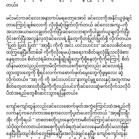
တယ်။
မင်းမင်းကခင်လေးအနားကပ်မရတော့အောင် ခင်လေးကိုအနိုင်ယူခဲ့ချင်
တာကြောင့်ချစ်လေးကို လိုးဖို့ဆုံးဖြတ်လိုက်တယ် ခင်လေးအကျႌကို
အသာအယာလေးချွတ်လိုက်ပြီးခင်လေးဘရာကိုပါချွတ်ယူချလိုက်ပြီး
ဝိုင်းစက်ပြီးအလွန်လှတဲ့ခင်လေးရဲ့နို့တွေကိုတပြွတ်ပြွတ်စို့ လိုက်တယ်။
“ပြွတ် ပြွတ် ပြွတ်” “အာ့ရှီး ကိုကို အင်း..ဟင်းးဟင်းးး” ခင်လေးစိတ်တွေ
ထကြွနေပြီ။ဒီတစ်ခါ ကိုကိုလိုးရမယ့်အရေးကစိတ်ချလုံခြုံသလိုခံစား
နေရတယ်။ စိတ်လဲရဲမိတယ်။နို့ချိုချိုတွေကိုစို့နေတဲ့ကိုကိုကြောင့် စိတ်
ထိန်းမထားပဲညည်းတွားမိလိုက်တယ်။ကိုကျော်လည်း ခင်လေးရဲနို့
ထွားထွားတွေကို စို့ရင်းလက်ကစောက်ဖုတ်မွေးတွေကိုဖွဖွလေး ဆွဲ
လိုက်တယ်။ “အာ့ ကို ကို အင်းးးဟင်းးး”နာကျင်မွူ့လေးနှင့်အတူကာမ
စိတ်တွေတအားတိုးပြီးကိုကို့လည်းပင်းကိုခင်လေးဆွဲဖက်လိုက်သလိုပိ
ပိထဲအရည်တွေစီးဆင်းသွားရပြန်တယ်။
ကျော်ကျော်ထွန်းလည်းခင်လေးစောက်ဖုတ်အကွဲကြောင်းထဲအရည်ကို
လက်နှင့်ကလော်ကာအစေ့ကလေးကိုပွတ်ပေးလိုက်တယ် “အာ့ရျီးးးရှီး
အိုး ကိုကိုရယ် ” တစတစတိုးပွားနေတဲ့ကာမစိတ်ကြောင့်ခင်လေးညည်း
သံပိုထွက်လာတယ်။အစေ့ကိုပွတ်ခံရတဲ့ခင်လေးနေမထိထိုင်မသာဖြစ်
နေပြီးပြီးထျင်စိတ်တွေဖြစ်နေပြီ။အလိုးခဲချင်နေပြီ။ ကျော်ကျော်ထွန်း