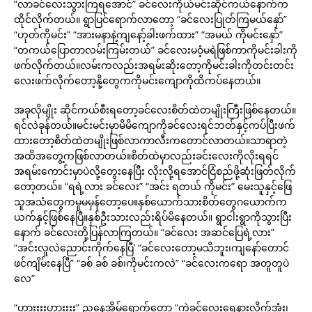
“လာခင်လေးသွားကြရအောင်” ခင်လေးကိုယ်မင်းဆိုင်ကယ်နောက်က
ထိုင်လိုက်တယ်။ ရွာပြင်ရောက်လာတော့ “ခင်လေးပြုတ်ကြမယ်နှော်”
“ဟုတ်ကိုမင်း” “အားမနာနဲ့ကျနော့်ခါးဖက်ထား” “အမယ် ကိုမင်းနှော်”
“တကယ်ပြောတာလမ်းကြမ်းတယ်” ခင်လေးမဝံ့မရဲဖြစ်ကာကိုမင်းခါးကို
ဖက်လိုက်တယ်။လမ်းကလည်းအရမ်းဆိုးတော့ကိုမင်းခါးကိုတင်းတင်း
လေးဖက်လိုက်တော့နို့တွေကကိုမင်းကျောကိုထိကပ်နေတယ်။
အခုလိုမျိုး ဆိုင်ကယ်စီးရတော့ခင်လေးစိတ်ထဲတမျိုးကြီးဖြစ်နေတယ်။
ရင်လဲခုန်တယ်။မင်းမင်းမှာမိမိကျောကိုခင်လေးရင်ဘတ်နှင့်ကပ်ပြီးဖက်
ထားတော့စိတ်ထဲတမျိုးဖြစ်လာကာလီးကတောင်လာတယ်။သာရာတဲ့
အထိအတွေ့ကဖြစ်လာတယ်။စိတ်ထဲမှာလည်းခင်းလေးကိုလိုးရရင်
အရမ်းကောင်းမှာပဲလို့တွေးနေပြီး လိုးလို့ရအောင်ငြံစည်ဖို့ဆုံးဖြတ်လိုက်
တော့တယ်။ “ရရဲ့လား ခင်လေး” “အင်း ရတယ် ကိုမင်း” မေးသူနှင့်ဖြေ
သူအသံတွေကမူမမှန်တော့ပေ။နှစ်ယောက်သားစိတ်တွေဂယောက်က
ယက်နှင့်ဖြစ်နေပြီ။နှစ်ဦးသားလည်းရိပ်မိနေတယ်။ ရွာငါးရွာကိုသွားပြီး
နောက် ခင်လေးတို့ပြန်လာကြတယ်။ “ခင်လေး အဆင်ပြေရဲ့လား”
“အင်းလူလဲညောင်းကိုက်နေပြီ’ “ခင်လေးတော့မသိဘူး၊ကျနော်တောင်
ဖင်ကျိမ်းနေပြီ” “ခစ် ခစ် ခစ်၊ကိုမင်းကလဲ” “ခင်လေးကရော အတူတူပဲ
လေ”
“ဟားးးးဟားးးး” ညနေအိမ်ရောက်တော့ “ကဲခင်လေးရေနားလိုက်အုံး၊