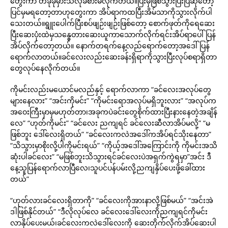
တွေးကာ တခုခုမှားသလိုခံစားမိလိုက်တယ်။ပြီးမှဖြစ်သွားပြီးပြီဆိုတော့
ပြင်မှမရတော့တာဟုတွေးကာ အိပ်ရာကထပြီးအိမ်သာကိုသွားလိုက်ပါ
သေးတယ်။ရွူးပေါက်ပြီးစပ်ဖျဉ်းဖျဉ်းဖြစ်တော့ စောက်ဖုတ်ကိုရေဆေး
ပြီးဆေးပုံးထဲမှသန္ဓေတားဆေးယူကာသောက်လိုက်ရင်းအိပ်ရာပေါ်ပြန်
အိပ်လိုက်တော့တယ်။ နောက်တရက်နေ့လည်ရောက်တော့အဒေါ်ပြန်
ရောက်လာတယ်။ခင်လေးလည်းဆေးခန်းရှိရာကိုသွားပြီးလုပ်စရာရှိတာ
တွေလုပ်နေလိုက်တယ်။
ကိုမင်းလည်းမယောင်မလည်နှင့် ရောက်လာကာ “ခင်လေးအလုပ်တွေ
များနေလား” “အင်းကိုမင်း” “ကိုမင်းရောအလုပ်မရှိဘူးလား” “အလုပ်က
အဝေးကြီးမှာမှမဟုတ်တာ၊အခုကပဲခင်းတွေစိုက်ထားပြီးနားနေတဲ့အချိန်
လေ” “ဟုတ်ကိုမင်း” “ခင်လေး ညကျရင် ခင်လေးဆီလာအိပ်မလို့” “မ
ဖြစ်ဘူး ဒေါ်လေးရှိတယ်” “ခင်လေးကလဲအဒေါ်ကအိပ်ရင်သိုးနေတာ”
“သိသွားမှာစိုးလို့ပါကိုမင်းရယ်” “ကိုယ့်အဒေါ်အကြောင်းကို ကိုမင်းအသိ
ဆုံးပါခင်လေး” “မဖြစ်ဘူးသိသွားရင်ခင်လေးပဲအရှက်ကွဲရမှာ”အင်း ဒီ
နေ့သူပြန်ရောက်လာပြီလေ၊သူပင်ပန်ပမ်းလို့ညကျနှိပ်ပေးဖို့ခေါ်ထား
တယ်”
“ဟုတ်လားခင်လေးရှိတာကို” “ခင်လေးကိုအားနာလို့ဖြစ်မယ်” “အင်းအဲ
ဒါဖြစ်နိုင်တယ်” “ဒီလိုလုပ်လေ ခင်လေးဒေါ်လေးကိုညကျရင်ကိုမင်း
လာနှိပ်ပေးမယ်၊ခင်လေးကလဲဒေါ်လေးကို ဆေးတိုက်လိုက်အိပ်ဆေးပါ