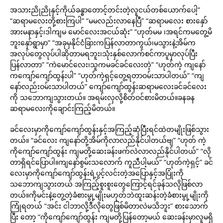
အသားညိုညိုနှင့်ကိုယ်ခန္ဓာတောင့်တင်းတဲ့လူငယ်တစ်ယောက်ပေါ့”
“ဆရာမလေးတို့စားကြပါ” “မမလည်းလာနေပြီ” “ဆရာမလေး စားနှော်
အားမနာနှင့်၊ဒါကျမ မောင်လေးအငယ်ဆုံး” “ဟုတ်မမ ၊အရင်ကမတွေ့မိ
ဘူးနှော်ရွာမှာ” “အခုမှနိုင်ငံခြားကပြန်လာတာကွယ်၊မသွားနဲ့အိမ်က
အလုပ်တွေလုပ်ပါဆိုတာမရဘူး၊သုံးနှစ်လောက်စင်ကာပူမှာလုပ်ပြီး
ပြန်လာတာ” “ကဲမောင်လေး၊သူကမခင်ခင်လေးတဲ့” “ဟုတ်ကဲ့ ကျနော်
ကကျော်ကျော်ထွန်းပါ” “ဟုတ်ကဲ့ရှင့်တွေ့ရတာဝမ်းသာပါတယ်” “ကျ
နော်လည်းဝမ်းသာပါတယ်” ကျော်ကျော်ထွန်းဆရာမလေးခင်ခင်လေး
ကို သဘောကျသွားတယ်။ အရမ်းလှလို့စိတ်ဝင်စားမိတယ်။ခနခန
ဆရာမလေးကိုချောင်းကြည့်မိတယ်။
ခင်လေးမှာကိုကျော်ကျော်ထွန်းနှင့်အကြည့်ဆုံပြီးရင်ထဲတမျိုးဖြစ်သွား
တယ်။ “ခင်လေး ကျနော်တို့အိမ်ကိုလာလည်နိုင်ပါတယ်ဗျ” “ဟုတ် ကဲ့
ကိုကျော်ကျော်ထွန်း ကျမတို့ဆေးခန်းဖက်လဲလာလည်နိုင်ပါတယ်” “လို
တာရှိရင်ပြောပါ။ကျနော်စွမ်းသလောက် ကူညီပါ့မယ်” “ဟုတ်ကဲ့ရှင့်” ခင်
လေးမှာကိုကျော်ကျော်ထွန်းရဲ့ပွင့်လင်းတဲ့အပြောနှင့်အပြုံးကို
သဘောကျသွားတယ် အကြည့်စူးစူးတွေကြောင့်ရင်ခုန်သလိုဖြစ်လာ
တယ်။ကိုမင်းနဲ့တွေ့တဲ့ခံစားမွု့မျိုးမဟုတ်ဘဲထူးဆန်းတဲ့ခံစားမွု့မျိုးကို
ကြုံရတယ် “အင်း ငါဘာလို့ဒီလိုတွေဖြစ်မိတာလဲမသိဘူး” စားသောက်
ပြီး တော့ “ကိုကျော်ကျော်ထွန်း ကျမတို့ပြန်တော့မယ် ဆေးခန်းမှာလူမရှိ