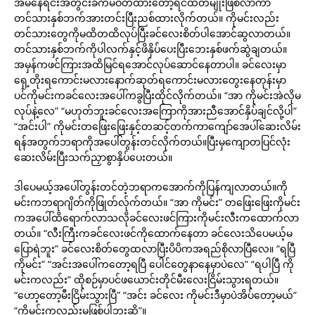
အိမ်နေရင်းအတွင်းခံကမဝတ်ထားတော့ရင်ထဲတမျိုးဖြစ်လာကာ
တင်သားနှစ်ဘက်အားတင်းပြီးညစ်ထားလိုက်တယ်။ ကိုမင်းလည်း
တင်သားတွေကိုမထိတထိလုပ်ပြီးခင်လေးစိတ်ပါအောင်ဆွလာတယ်။
တင်သားနှစ်ဘက်ကိုပါလက်နှင့်ဖိနှိပ်ပေးပြီးဘေးနှစ်ဖက်ဆွဲချတယ်။
အမှန်ကဖင်ကြားအထိမြင်ရအောင်လုပ်ဆောင်နေတာပါ။ ခင်လေးမှာ
ရှေ့တိုးရကောင်းမလားနောက်ဆုတ်ရကောင်းမလားတွေးနေတုန်းမှာ
ပင်ကိုမင်းကခင်လေးအပေါ်ကခွပြီးထိုင်လိုက်တယ်။ “အာ ကိုမင်းအဲလိုမ
လုပ်နဲ့လေ” “မဟုတ်ဘူးခင်လေးအကြောကိုအားညီအောင်နှိပ်ချင်လို့ပါ”
“အင်းပါ” ကိုမင်းတဖြေးဖြေးနှင့်တဆင့်တက်ကာကျော်အေပါ်ဆေးလိမ်း
ရန်အတွက်ဘရာကိုအပေါ်တွန်းတင်လိုက်တယ်။ပြီးမှကျောတပြင်လုံး
ဆေးလိမ်းပြီးသက်ညှာစွာနှိပ်ပေးတယ်။
ဒါပေမယ့်အပေါ်တွန်းတင်တဲ့ဘရာကအောက်ကိုပြန်ကျလာတယ်။ကို
မင်းကဘရာဂျိတ်ကိုဖြုတ်လ်ုက်တယ်။ “အာ ကိုမင်း” တဖြေးဖြေးကိုမင်း
ကအပေါ်ထိရောက်လာသလိုခင်လေးဖင်ကြားကိုမင်းလီးကထောက်လာ
တယ်။ “လီးကြီးကခင်လေးဖင်ကိုထောက်နေတာ ခင်လေးသိပေမယ့်မ
ပြောရဲဘူး” ခင်လေးစိတ်တွေထလာပြီးပိပိကအရည်စိုလာပြီလေ။ “ရပြီ
ကိုမင်း” “အင်းအပေါ်ကတော့ရပြီ ပေါင်တွေနာနေမှာပဲလေ” “ရပါပြီ ကို
မင်းကလည်း” ထိုစဉ်မှာပင်ဖယောင်းတိုင်မီးလေးငြိမ်းသွားရတယ်။
“ဟော့တော့မီးငြိမ်းသွားပြီ” “အင်း ခင်လေး ကိုမင်းဒီမှာပဲအိပ်တော့မယ်”
“ကိုမင်းကလည်းမဖြစ်ပါဘူးဆို”။