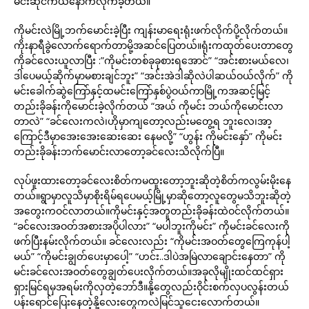
မင်းဆိုင်ကယ်နောက်လိုက်ခဲ့တယ်။
ကိုမင်းလဲမြို့ဘက်မောင်းခဲ့ပြီး ကျန်းမာရေးရုံးဖက်လိုက်ပို့လိုက်တယ်။
ကိုးနာရီခွဲလောက်ရောက်တာမို့အဆင်ပြေတယ်။ရုံးကထုတ်ပေးတာတွေ
ကိုခင်လေးယူလာပြီး :”ကိုမင်းတစ်ခုခုစားရအောင်” “အင်းစားမယ်လေ၊
ဒါပေမယ့်ဆိုက်မှာမစားချင်ဘူး” “အင်းအဲဒါဆိုလဲပါဆယ်ဝယ်လိုက်” ကို
မင်းခေါက်ဆွဲကြော်နှင့်ထမင်းကြော်နှစ်ပွဲဝယ်ကာမြို့ကအဆင့်မြင့်
တည်းခိုခန်းကိုမောင်းခဲ့လိုက်တယ် “အယ် ကိုမင်း ဘယ်ကိုမောင်းလာ
တာလဲ” “ခင်လေးကလဲ၊ဟိုမှာကျတော့လည်းမတွေ့ရ ဘူးလေ၊အာ့
ကြောင့်ဒီမှာအေးအေးဆေးဆေး နေမလို့” “ဟွန်း ကိုမင်းနှော်” ကိုမင်း
တည်းခိုခန်းဘက်မောင်းလာတော့ခင်လေးသိလိုက်ပြီ။
လုပ်ဖူးထားတော့ခင်လေးစိတ်ကမထူးတော့ဘူးဆိုတဲ့စိတ်ကလွမ်းမိုးနေ
တယ်။ရွာမှာလူသိမှာစိုးရိမ်ရပေမယ့်မြို့မှာဆိုတော့လူတွေမသိဘူးဆိုတဲ့
အတွေးကဝင်လာတယ်။ကိုမင်းနှင့်အတူတည်းခိုခန်းထဲဝင်လိုက်တယ်။
“ခင်လေးအဝတ်အစားအပိုပါလား” “မပါဘူးကိုမင်း” ကိုမင်းခင်လေးကို
ဖက်ပြီးနမ်းလိုက်တယ်။ ခင်လေးလည်း “ကိုမင်းအဝတ်တွေကြေကုန်ပါ့
မယ်” “ကိုမင်းချွတ်ပေးမှာပေါ့” “ဟင်း..ဒါပဲအမြဲလာချောင်းနေတာ” ကို
မင်းခင်လေးအဝတ်တွေချွတ်ပေးလိုက်တယ်။အခုလိုမျိုးထင်ထင်ရှား
ရှားမြင်ရမှအရမ်းကိုလှတဲ့ဘော်ဒီ။နို့တွေလည်းဝိုင်းစက်လှပလွန်းတယ်
ပန်းရောင်ပြေးနေတဲ့နို့လေးတွေကလဲမြင်သူငေးလောက်တယ်။