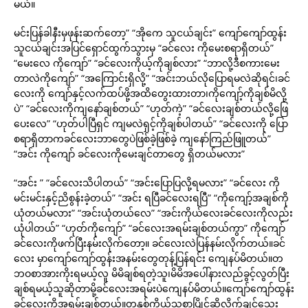
မယ်။
မင်းပြန်ခါနီးမှဖုန်းဆက်တော့” “အိုကေ သူငယ်ချင်း” ကျော်ကျော်ထွန်း
သူငယ်ချင်းအပြင်ရှောင်ထွက်သွားမှ “ခင်လေး ကိုမေးစရာရှိတယ်”
“မေးလေ ကိုကျော်” “ခင်လေးကိုယ့်ကိုချစ်လား” “ဘာလို့ဒီစကားမေး
တာလဲကိုကျော်” “အကြောင်းရှိလို့” “အင်းဘယ်လိုပြောရမလဲဆိုရင်၊ခင်
လေးကို ကျော်နှင့်လက်ထပ်ဖို့အထိတွေးထားတာ၊ကိုကျော့်ကိုချစ်မိလို့
ပဲ” “ခင်လေးကိုကျနော်ချစ်တယ်” “ဟုတ်ကဲ့” “ခင်လေးချစ်တယ်လို့ဖြေ
ပေးလေ” “ဟုတ်ပါပြီရှင် ကျမလဲရှင့်ကိုချစ်ပါတယ်” “ခင်လေးကို ပြော
စရာရှိတာကခင်လေးဘာတွေပဲဖြစ်ခဲ့ဖြစ်ခဲ့ ကျနော်ကြည်ဖြူတယ်”
“အင်း ကိုကျော် ခင်လေးကိုမေးချင်တာတွေ ရှိတယ်မလား”
“အင်း ” “ခင်လေးသိပါတယ်” “အင်းပြောပြလို့ရမလား” “ခင်လေး ကို
မင်းမင်းနှင့်ညိစွန်းခဲ့တယ်” “အင်း ရပြီခင်လေးရပြီ” “ကိုကျော့်အချစ်ကို
ယုံတယ်မလား” “အင်းယုံတယ်လေ” “အင်းကိုယ်လေးခင်လေးကိုလည်း
ယုံပါတယ်” “ဟုတ်ကိုကျော်” “ခင်လေးအရမ်းချစ်တယ်ကွာ” ကိုကျော်
ခင်လေးကိုဖက်ပြီးနမ်းလိုက်တော့။ ခင်လေးလဲပြန်နမ်းလိုက်တယ်။ခင်
လေး မှာကျော်ကျော်ထွန်းအနမ်းတွေတုန့်ပြန်ရင်း ကျေနပ်မိတယ်။တ
ဘဝစာအားကိုးရမယ့်လူ မိမိချစ်ရတဲ့သူ၊မိမိအပေါ်နားလည်ခွင့်လွတ်ပြီး
ချစ်ရမယ့်သူဆိုတာမို့ခင်လေးအရမ်းပဲကျေနပ်မိတယ်။ကျော်ကျော်ထွန်း
ခင်လေးကိုအရမ်းချစ်တယ်။တူနှစ်ကိုယ်သစ္စာပြိုင်ဆိုလိုက်ချင်သေး