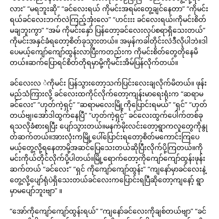
လား” “မရဘူးဆို” “ခင်လေးရယ် ကိုမင်းအရမ်းတွေ့ချင်နေတာ” “ကိုမင်း
ရယ်ခင်လေးဘက်လဲကြည့်အုံးလေ” “ဟင်းးး ခင်လေးရယ်၊ကိုမင်းစိတ်
မချဘူးကွာ” “အမ် ကိုမင်းနှော် ပြန်တော့ခင်လေးလုပ်စရာရှိသေးတယ်”
ကိုမင်းအနှင်ခံရတော့စိတ်ခုသွားတယ်။ အမှန်ကခါတိုင်းလဲဒီလိုပါဘဲ။ဒါ
ပေမယ့်ကျော်ကျော်ထွန်းလာပြီးကတည်းက ကိုမင်းစိတ်တွေတိုနေမိ
တယ်။ဆက်ပြောရင်စိတ်တိုရမှာမို့ကိုမင်းအိမ်ပြန်လိုက်တယ်။
ခင်လေးလ ဲကိုမင်း ပြန်သွားတော့သက်ပြင်းလေးချလိုက်မိတယ်။ ဖုန်း
မည်သံကြားလို့ ခင်လေးထကိုင်လိုက်တော့ကျန်းမာရေးရုံးက “ဆရာမ
ခင်လေး” “ဟုတ်ကဲ့ရှင့်” “ဆရာမလေးမြို့ကိုပြောင်းရမယ်” “ရှင်” “ဟုတ်
တယ်ဗျ၊အော်ဒါထွက်နေပြီ” “ဟုတ်ကဲ့ရှင့်” ခင်လေးထွက်ပေါက်တစ်ခု
ရသလိုခံစားရပြီး ပျော်သွားတယ်။မနက်မိုးလင်းတော့ရွာကလူတွေကိုနွု
တ်ဆက်တယ်။အားလုံးကမြို့ပေါ်ပြောင်းရတော့စိတ်မကောင်းကြပေ
မယ့်တွေ့လို့ရနေတာမို့အဆင်ပြေသေးတယ်ဆိုပြီးလိုက်ပို့ကြတယ်။ကို
မင်းကိုယ်တိုင်လိုက်ပို့ပါတယ်။မြို့ရောက်တော့ကိုကျော်ကျော်ထွန်းဖုန်း
ဆက်တယ် “ခင်လေး” “ရှင် ကိုကျော်ကျော်ထွန်း” “ကျနော်မှာခင်လေးနဲ့
တွေ့လို့ပျော်ရုံပဲရှိသေးတယ်ခင်လေးကပြောင်းရပြီဆိုတော့ကျနော့် ရွာ
မှာမပျော်ဘူးဗျာ” ။
“အော်ကိုကျော်ကျော်ထွန်းရယ်” “ကျနော်ခင်လေးကိုချစ်တယ်ဗျာ” “ခင်