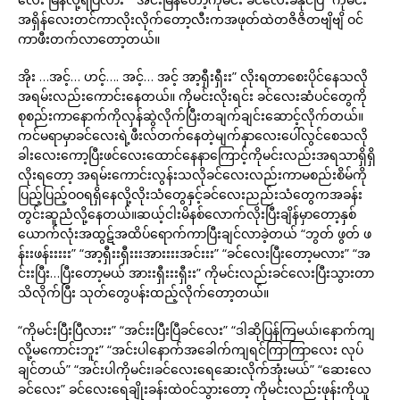
အရှိန်လေးတင်ကာလိုးလိုက်တော့လီးကအဖုတ်ထဲတဇိဇိတဗျိဗျိ ဝင်
ကာဖီးတက်လာတော့တယ်။
အိုး …အင့်… ဟင့်…. အင့်… အင့် အာ့ရှီးရှီးး” လိုးရတာစေးပိုင်နေသလို
အရမ်းလည်းကောင်းနေတယ်။ ကိုမင်းလိုးရင်း ခင်လေးဆံပင်တွေကို
စုစည်းကာနောက်ကိုလှန်ဆွဲလိုက်ပြီးတချက်ချင်းဆောင့်လိုက်တယ်။
ကင်မရာမှာခင်လေးရဲ့ဖီးလ်တက်နေတဲ့မျက်နှာလေးပေါ်လွင်စေသလို
ခါးလေးကော့ပြီးဖင်လေးထောင်နေနာကြောင့်ကိုမင်းလည်းအရသာရှိရှိ
လိုးရတော့ အရမ်းကောင်းလွန်းသလိုခင်လေးလည်းကာမစည်းစိမ်ကို
ပြည့်ပြည့်ဝဝရရှိနေလို့လိုးသံတွေနှင့်ခင်လေးညည်းသံတွေကအခန်း
တွင်းဆူညံလို့နေတယ်။ဆယ့်ငါးမိနစ်လောက်လိုးပြီးချိန်မှာတော့နှစ်
ယောက်လုံးအထွဋ်အထိပ်ရောက်ကာပြီးချင်လာခဲ့တယ် “ဘွတ် ဖွတ် ဖ
န်းးဖန်းးးးး” “အာ့ရှီးးရှီးးးအားးးးအင်းးး” “ခင်လေးပြီးတော့မလား” “အ
င်းးပြီး…ပြီးတော့မယ် အားးရှီးးးရှီးး” ကိုမင်းလည်းခင်လေးပြီးသွားတာ
သိလိုက်ပြီး သုတ်တွေပန်းထည့်လိုက်တော့တယ်။
“ကိုမင်းပြီးပြီလားး” “အင်းးပြီးပြီခင်လေး” “ဒါဆိုပြန်ကြမယ်၊နောက်ကျ
လို့မကောင်းဘူး” “အင်းပါနောက်အခေါက်ကျရင်ကြာကြာလေး လုပ်
ချင်တယ်” “အင်းပါကိုမင်း၊ခင်လေးရေဆေးလိုက်အုံးမယ်” “ဆေးလေ
ခင်လေး” ခင်လေးရေချိုးခန်းထဲဝင်သွားတော့ ကိုမင်းလည်းဖုန်းကိုယူ