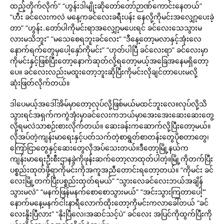
ထည့်တိုက်လိုက်” “ဟွန်းဒါမျိုးဆိုတော်တော်ဉာဏ်ကောင်းနေတယ်”
“ဟီး ခင်လေးကလဲ မနေ့ကခင်လေးခရီးပန်း နေလို့ကိုမင်းအလျှော့ပေးခဲ့
တာ” “ဟွန်း..တော်ပါကိုမင်းရာအလျှော့မပေးရင် ခင်လေးသေသွားမ
လားမသိဘူး” “မသေစေရဘူးခင်လေး” “ဒီနေ့တော့မလာနှင့်အုံးလေ
နောက်ရက်တွေမှပေါ့နှော်ကိုမင်း” “ဟုတ်ပါပြီ ခင်လေးရာ” ခင်လေးမှာ
ကိုမင်းနှင့်ဖြစ်ပြီးတော့နောက်ဆုတ်လို့ရတော့မယ့်အခြေအနေမရှိတော့
ပေ။ ခင်လေးလည်းမထူးတော့ဘူးဆိုပြီးကိုမင်းလိုချင်တာပေးမလို့
ဆုံးဖြတ်လိုက်တယ်။
ဒါပေမယ့်အဒေါ်အိမ်မှာတော့လုပ်လို့ဖြစ်မယ်မထင်ဘူးလေ။လုပ်လို့သိ
သွားရင်အရှက်ကကွဲအုံးမှာခင်လေးကဘယ်မှာအေးအေးဆေးဆေးတွေ့
လို့ရမလဲသာစဉ်းစားလိုက်တယ်။ ဆေးခန်းကဆောက်လို့ပြီးတော့မယ်။
လိုအပ်တဲ့ကျန်းမာရေးနှင့်ပတ်သက်တဲ့စာရွတ်စာတန်းတွေပိုစတာတွေ၊
ကြော်ငြာတွေနှင့်ဆေးတွေလိုအပ်သေးတယ်။ဒီတော့မြို့နယ်က
ကျန်းမာရေးဦးစီးဌာနခွဲကိုဖုန်းဆက်တော့လာထုတ်ပါတဲ့။မြို့ကိုတက်ပြီး
ပစ္စည်းထုတ်ဖို့ရာကိုမင်းကိုအကူအညီတောင်းရတော့တယ်။ “ကိုမင်း ခင်
လေးမြို့တက်ပြီးပစ္စည်းထုတ်ရမယ်” “သွားလေခင်လေးဘယ်အချိန်
သွားမလဲ” “မနက်ဖြန်မနက်စောစောသွားမယ်” “အင်းသွားကြတာပေါ့’”
နောက်မနေ့မနက်ငါးနာရီလောက်ထိုးတော့ကိုမင်းကလာခေါ်တယ် “ခင်
လေးနိူးပြီလား” “နိုးပြီလေ၊အဆင်သင့်ပဲ” ခင်လေး အပြင်ကိုထွက်ပြီးကို