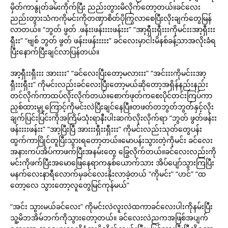
မှိတ်ကာနွုတ်ခမ်းကိုက်ပြီး ညည်းတွားမိလိုက်တော့တယ်။ခင်လေး
ညည်းတွားသံကကိုမင်းကိုတဏှာစိတ်ပိုကြွလာစေပြီးလိုးချက်တွေမြန်
လာတယ်။ “ဘွတ် ဖွတ် .ဖန်းးဖန်းးးးဖန်းးး” “အာ့ရှီးးရှီးးးကိုမင်းးအာ့ရှီးးး
ရှီးး” “ဗျစ် ဘွတ် ဖွတ် ဖန်းးဖန်းးးးး” ခင်လေးမှာငါးမိနစ်ခန့်သာအလိုးခံရ
ပြီးနောက်ပြီးချင်လာပြန်တယ်။
အာ့ရှီးးရှီးးး အားးးး” “ခင်လေးပြီးတော့မလားးး” “အင်းးးကိုမင်းးအာ့
ရှီးးးရှီးး” ကိုမင်းလည်းခင်လေးပြီးတော့မယ်ဆိုတော့အရှိန်နည်းနည်း
တင်လိုက်ကာထပ်လိုးလိုက်တယ်။စောက်ဖုတ်ကစေးပိုင်တင်းကြပ်ကာ
ညှစ်ထားမွု့ကြောင့်ကိုမင်းလဲပြီးချင်နေပြီ။တဖတ်တဘွတ်ဘွတ်နှင့်လိုး
ချက်ပြင်းပြင်းကိုအကြိမ်သုံးရာနီးပါးဆက်လိုးလိုက်ရာ “ဘွတ် ဖွတ်ဖန်းး
ဖန်းးးးဖန်းး” “အာ့ပြီးပြီ အားးးရှီးးရှီးးး” ကိုမင်းလည်းသုတ်တွေပန်း
ထွက်ကာပြိုင်တူပြီးသွားရတော့တယ်။မောပန်းသွားတဲ့ကိုမင်း ခင်လေး
အနားကပ်အိပ်ကာဖက်ပြီးအနမ်းတွေ ခြွေလိုက်တယ်။ခင်လေးလည်းကို
မင်းကိုဖက်ပြီးအမောဖြေနေရာကနှစ်ယောက်သား အိပ်ပျော်သွားကြပြီး
မနက်လေးနာရီလောက်မှခင်လေးနိုးလာခဲ့တယ် “ကိုမင်း” “ဟင်” “ထ
တော့လေ သွားတော့လူတွေမြင်ကုန်မယ်”
“အင်း သွားမယ်ခင်လေး” ကိုမင်းလဲလူးလဲထကာခင်လေးပါးကိုနမ်းပြီး
သူ့မိဘအိမ်ဘက်ကိုသွားတော့တယ်။ ခင်လေးလဲညကအဖြစ်အပျက်