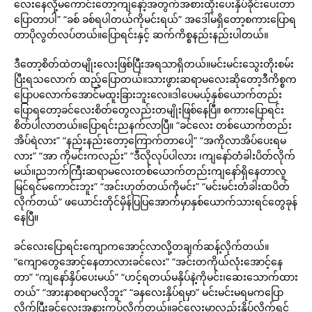
လေးနေလို့မကောင်းတော့ကျနော့်အတွက်အစားထိုးပေးနှိပ်ခိုင်းပေးတာ
ပြောတာပါ” “ခစ် ခစ်ရပါတယ်ကိုမင်းရယ်” အဒေါ်မရှိတော့စကားပြောရ
တာပိုလွတ်လပ်တယ်။ပြောရင်းနှင့် ဆက်ကိစ္စနည်းနည်းပါတယ်။
ဒီတော့စိတ်ထဲတမျိုးလေးဖြစ်ပြီးအရသာရှိတယ်။မင်းမင်းသွေးတိုးစမ်း
ပြီးရသလောက် ထည့်ပြောတယ်။သားဖွားဆရာမလေးဆိုတော့ဒီကိစ္စက
ပြောပလောက်အောင်မထူးခြားဘူးလေ။ဒါပေမယ့်နှစ်ယောက်တည်း
ပြောရတော့ခင်လေးစိတ်တွေလည်းတမျိုးဖြစ်နေပြီ။ စကားပြောရင်း
စိတ်ပါလာတယ်။ပြောရင်းညနက်လာပြီ။ “ခင်လေး တစ်ယောက်တည်း
အိပ်ရဲလား” “နည်းနည်းတော့ကြောက်တာပေါ့” “အကိုလာအိပ်ပေးရမ
လား” “အာ ကိုမင်းကလည်း” “ဒီလိုလုပ်ပါလား ၊ကျနော်တံခါးပိတ်လိုက်
မယ်။ညဘက်ကြီးဆရာမလေးတစ်ယောက်တည်းကျနော်ရှိနေတာလူ
မြင်ရင်မကောင်းဘူး” “အင်းဟုတ်တယ်ကိုမင်း” “မင်းမင်းတံခါးထပိတ်
လိုက်တယ်” ဖယောင်းတိုင်မှိန်ပြပြအောက်မှာနှစ်ယောက်သားရင်တွေခုန်
နေပြီ။
ခင်လေးပြောရင်းကျောကအောင့်လာလို့တချက်ဆန့်လိုက်တယ်။
“ကျောတွေအောင့်နေတာလားခင်လေး” “အင်းတကိုယ်လုံးအောင့်နေ
တာ” “ကျနော်နှိပ်ပေးမယ်” “ဟင့်ရတယ်မနှိပ်နဲ့ကိုမင်း၊ဆေးသောက်ထား
တယ်” “အားနာစရာမလိုဘူး” “ခနလေးနှိပ်ရမှာ” မင်းမင်းမရမကပြော
လိုက်ပြီးခင်လေးအနားကပ်လိုက်တယ်။ခင်လေးမှာလည်းနှိပ်လိုက်ရင်