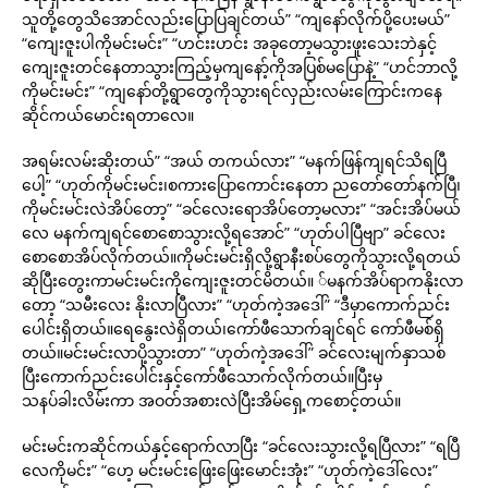
သူတို့တွေသိအောင်လည်းပြောပြချင်တယ်” “ကျနော်လိုက်ပို့ပေးမယ်”
“ကျေးဇူးပါကိုမင်းမင်း” “ဟင်းးဟင်း အခုတော့မသွားဖူးသေးဘဲနှင့်
ကျေးဇူးတင်နေတာသွားကြည့်မှကျနော့်ကိုအပြစ်မပြောနဲ့” “ဟင်ဘာလို့
ကိုမင်းမင်း” “ကျနော်တို့ရွာတွေကိုသွားရင်လှည်းလမ်းကြောင်းကနေ
ဆိုင်ကယ်မောင်းရတာလေ။
အရမ်းလမ်းဆိုးတယ်” “အယ် တကယ်လား” “မနက်ဖြန်ကျရင်သိရပြီ
ပေါ့” “ဟုတ်ကိုမင်းမင်း၊စကားပြောကောင်းနေတာ ညတော်တော်နက်ပြီ၊
ကိုမင်းမင်းလဲအိပ်တော့” “ခင်လေးရောအိပ်တော့မလား” “အင်းအိပ်မယ်
လေ မနက်ကျရင်စောစောသွားလို့ရအောင်” “ဟုတ်ပါပြီဗျာ” ခင်လေး
စောစောအိပ်လိုက်တယ်။ကိုမင်းမင်းရှိလို့ရွာနီးစပ်တွေကိုသွားလို့ရတယ်
ဆိုပြီးတွေးကာမင်းမင်းကိုကျေးဇူးတင်မိတယ်။ ်မနက်အိပ်ရာကနိုးလာ
တော့ “သမီးလေး နိုးလာပြီလား” “ဟုတ်ကဲ့အဒေါ်” “ဒီမှာကောက်ညင်း
ပေါင်းရှိတယ်။ရေနွေးလဲရှိတယ်၊ကော်ဖီသောက်ချင်ရင် ကော်ဖီမစ်ရှိ
တယ်။မင်းမင်းလာပို့သွားတာ” “ဟုတ်ကဲ့အဒေါ်” ခင်လေးမျက်နှာသစ်
ပြီးကောက်ညင်းပေါင်းနှင့်ကော်ဖီသောက်လိုက်တယ်။ပြီးမှ
သနပ်ခါးလိမ်းကာ အဝတ်အစားလဲပြီးအိမ်ရှေ့ကစောင့်တယ်။
မင်းမင်းကဆိုင်ကယ်နှင့်ရောက်လာပြီး “ခင်လေးသွားလို့ရပြီလား” “ရပြီ
လေကိုမင်း” “ဟေ့ မင်းမင်းဖြေးဖြေးမောင်းအုံး” “ဟုတ်ကဲ့ဒေါ်လေး”