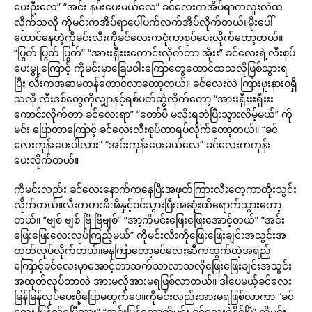
ပေးဦးလေ” “အင်း နမ်းပေးမယ်လေ” ခင်လေးကအိပ်ရာကလူးလဲထ
လိုက်သလို ကိုမင်းကအိပ်ရာပေါ်ပက်လက်အိပ်လိုက်တယ်။မိုးပေါ်
ထောင်နေတဲ့ကိုမင်းလီးကိုခင်လေးကငုံကာစုပ်ပေးလိုက်တော့တယ်။
“ပြွတ် ပြွတ် ပြွတ်” “အားးရှီးးးကောင်းလိုက်တာ အိုးး” ခင်လေးရဲ့လီးစုပ်
ပေးမွု့ကြောင့် ကိုမင်းမှာခြေဖဝါးကြောတွေထောင်ထသလိုဖြစ်သွားရ
ပြီး လီးကအဆမတန်တောင်လာတော့တယ်။ ခင်လေးလဲ ကြားဖူးနားဝရှိ
သလို လီးဒစ်တွေကိုလျှာနှင့်ရစ်ပတ်ဆွဲလိုက်တော့ “အားးရှီးးးရှီးးး
ကောင်းလိုက်တာ ခင်လေးရာ” “တော်ပီ မလိုးရဘဲပြီးသွားလိမ့်မယ်” ကို
မင်း ပြောတာကြောင့် ခင်လေးလီးစုပ်တာရပ်လိုက်တော့တယ်။ “ခင်
လေးကုန်းပေးပါလား” “အင်းကုန်းပေးမယ်လေ” ခင်လေးကကုန်း
ပေးလိုက်တယ်။
ကိုမင်းလည်း ခင်လေးနောက်ကနေပြီးအဖုတ်ကြားလီးတေ့ကာထိုးသွင်း
လိုက်တယ်။လီးကတအိအိနှင့်ဝင်သွားပြီးအဆုံးထိရောက်သွားတော့
တယ်။ “ဗျစ် ဗျစ် ဗြိ ဗြိဗျစ်” “အာ့ကိုမင်းဖြေးဖြေးအောင့်တယ်” “အင်း
ဖြေးဖြေးလေးလုပ်ကြည့်မယ်” ကိုမင်းလီးကိုဖြေးဖြေးချင်းအသွင်းအ
ထုတ်လုပ်လိုက်တယ်။ခနကြာတော့ခင်လေးဆီကထွက်တဲ့အရည်
ကြောင့်ခင်လေးမှာအောင့်တာသက်သာလာသလိုဖြေးဖြေးချင်းအသွင်း
အထုတ်လုပ်တာလဲ အားမလိုအားမရဖြစ်လာတယ်။ ဒါပေမယ့်ခင်လေး
မြန်မြန်လုပ်ပေးဖို့ပြောမထွက်ပေ။ကိုမင်းလည်းအားမရဖြစ်လာကာ “ခင်
လေး မြန်လို့ရပြီလား” “အင်းမြန်တော့ကိုမင်း ခင်လေးခံနိုင်ပြီ” ကိုမင်း