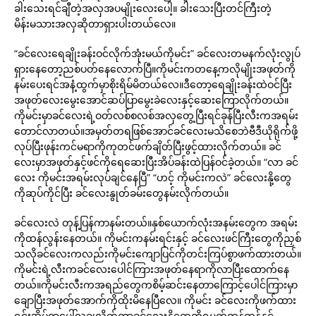
ခါးသေးရင်ချီတဲ့အလှအပမျိုးလေးပေါ့။ ခါးသေးပြီးတင်ကြီးတဲ့
မိန်းမသားအလှဆိုတာရှားပါးတယ်လေ။
“ခင်လေးရေချိုးခန်းဝင်လိုက်အုံးမယ်ကိုမင်း” ခင်လေးတမနက်လုံးလွုပ်
ရှားနေတော့ညစ်ပတ်နေလောက်ပြီ။ကိုမင်းကတနေ့ကလိုမျိုးအဖုတ်ကို
နမ်းပေးရင်အနံ့ထွက်မှာစိုးရိမ်မိတယ်လေ။ဒီတော့ရေချိုးခန်းထဲဝင်ပြီး
အဖုတ်လေးမွေးအောင်ဆပ်ပြာမွေးခဲလေးနှင့်ဆေးကြောလိုက်တယ်။
ကိုမင်းမှာခင်လေးရဲ့ဝတ်လစ်စလစ်အလှတွေ့ပြီးရင်ခုန်ပြီးလီးကအရမ်း
တောင်လာတယ်။အမှတ်တရဖြစ်အောင်ခင်လေးမသိစေဘဲဗီဒီယိုရိုက်ဖို့
လုပ်ပြီးဖုန်းကင်မရာကိုကုတင်ဖက်ချိတ်ပြီးဖွင့်ထားလိုက်တယ်။ ခင်
လေးမှာအဖုတ်နှင့်ဖင်ကိုရေဆေးပြီးအိပ်ခန်းထဲပြန်ဝင်ခဲ့တယ်။ “လာ ခင်
လေး ကိုမင်းအရမ်းလုပ်ချင်နေပြီ” “ဟင့် ကိုမင်းကလဲ” ခင်လေးနို့တွေ
ကိုဆုပ်ကိုင်ပြီး ခင်လေးနွုတ်ခမ်းတွေနမ်းလိုက်တယ်။
ခင်လေးလဲ တုန့်ပြန်ကာနမ်းတယ်။နှစ်ယောက်လုံးအနမ်းတွေက အရမ်း
ကိုထန်လွန်းနေတယ်။ ကိုမင်းကနမ်းရင်းနှင့် ခင်လေးဖင်ကြီးတွေကိုညှစ်
သလိုခင်လေးကလည်းကိုမင်းကျောပြင်ကိုတင်းကြပ်စွာဖက်ထားတယ်။
ကိုမင်းရဲ့လီးကခင်လေးပေါင်ကြားအဖုတ်နေရာကိုလာပြီးထောက်နေ
တယ်။ကိုမင်းလီးကအရည်တွေကစိမ့်ဆင်းနေတာကြောင့်ပေါင်ကြားမှာ
ချောပြီးအဖုတ်အောက်ကိုထိုးမိနေပြီလေ။ ကိုမင်း ခင်လေးကိုဖက်ထား
ရင်းအိပ်ရာပေါ်လှချလိုက်ကာခင်လေးနို့တွေကိုရမက်ထန်ထန်နှင့်