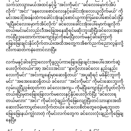
သက်သာသွားမယ်အထင်နှင့်မို့ “အင်းကိုမင်း” “ခင်လေးမှောက်အိပ်
လိုက်” “အင်း” “ခနလေးစောင်လေးနှင့်ခေါင်းအုံးလေးယူလိုက်မယ်” ကို
မင်းအဒေါ့်အခန်းထဲကခေါင်းအုံးနှင့်စောင်ယူကာကြမ်းပေါ်စောင်ခင်းပြီး
“ရပြီခင်လေးမှောက်အိပ်လိုက်” ခင်လေးခေါင်းအုံးပေါ်မှောက်ချလိုက်
တယ်။မင်းမင်းလည်းဒီအခြေအနေဆိုရင်မဆိုးဘူးဆိုပြီးခင်လေးအနား
ကပ်ပြီးဒူးထောက်ကာကျောပြင်ကိုစမ်းပြီးလက်မနှင့်ခါးကြောကို
ဖြေးဖြေးချင်းနှိပ်လိုက်တယ်။အထိအတွေ့ကအိစက်ညက်ညောလွန်းလို့
လီးကဆတ်ကနဲတောင်လာပြီ။
လက်မနှင့်ခါးကြောလေးကိုခွညှပ်ကာဖြေးဖြေးချင်းအပေါ်အောက်ဆွဲ
ပေးလိုက်တယ်။”အာ့ အင်းးးအင်းးး” “နာလို့လားခင်လေး နည်းနည်း
လေးကိုမင်း” “အင်းကျနော့်မှာဆေးရှိတယ်” “အပူဆိုရင် မခံနိုင်ဘူးကို
မင်း” “အအေးဆေးရှိတယ် ခင်လေး” “အင်းကိုမင်း” ကိုမင်းဆေးဘူးကို
လှမ်းယူပြီညှစ်ထုတ်ကာ ခင်လေးအကျႌ ကိုမပြီးကျောပြင်ကိုပွတ်လိုက်
တယ်။ပြီးမှတဖြေးဖြေးလက်မလေးနှင့်နှိပ်ပေးလိုက်ပြီး “ခင်လေးရ
တယ်မလား” “အင်း” ကိုမင်းလုံချည်ကိုဖြေလျော့ပြီးတင်သားနားအထိ
ဆေးလိမ်းကာပွတ်ပေးလိုက်တယ်။ ခင်လေးစိတ်တွေဝေခွဲမရဘူး၊တ
ဖြေးဖြေးနယ်ကျွံလာတဲ့ ကိုမင်းလက်တွေက ခင်လေးလုံးချည်ကိုဖြေချ
နေပြီ။