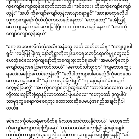
ကိုကျော်ကျော်ထွန်းရောက်လာတယ်။ “ခင်လေး ၊ ဟိုမှာကိုကျော်ကျော်
ထွန်း” “အယ် ကိုကျော်ကျော်ထွန်းအားနာစရာရှင်” “အားနာစရာမလိုပါ
ဘူးဗျာ၊ကျနော်ကိုယ်တိုင်ကလာချင်နေတာ” “ဟော့တော့” “မအံ့ဩနဲ့
လေ ကျနော် ကခင်လေးမြင်ပြီးကတည်းကလာချင်နေတာ” “အော်ကို
ကျော်ကျော်ထွန်းရယ်”
“ရော့ အမပေးလိုက်တဲ့အသီးအနံတွေ လတ် ဆတ်တယ်ဗျ” “ကျေးဇူးပါ
ရှင်” “လုပ်ပြန်ပြီ၊ကျနော်တို့ရွာကိုကျန်းမာရေးစောင့်ရှောက်မွု့တွေလုပ်
ပေးတဲ့ခင်လေးကိုကျနော်တို့ကကျေးဇူးတင်ရမှာပါ” “အမယ်ကိုကျော်
ကျော်ထွန်းအပြောကောင်းတယ်” “မကောင်းပါဘူးဗျာ” “ကျမဘာကျွေး
ရမလဲ၊အပြောကောင်းလွန်းလို့” “မလိုပါဘူးဗျာ၊ဒါပေမယ့်ဒီကိုခဏခဏ
တော့လာခွင့်ပေးပါ” “ရှင် ဘာလုပ်မို့လဲရှင့်” “ကျနော့်ရင်ထဲခံစားချက်
တွေဖွင့်ပြမလို့” “အမ် ကိုကျော်ကျော်ထွန်းနှော်” “ဘာလဲခင်လေးက မယုံ
လို့လား၊လူကြီးစုံရာနှင့်လာတောင်းပြမယ်လေ” “ဟော့တော် ဒုက္ခပါပဲ”
ဘာမှဒုက္ခမရောက်စေရဘူး၊တောသားဆိုပေမယ့်အရည်အချင်းရှိပါ
တယ်။
ခင်လေးကိုဝမ်းဝရုံမကစိတ်ချမ်းသာအောင်ထားနိုင်တယ်” “ဟော့တော်
ကိုကျော်ကျော်ထွန်းကြီးနှော်” “ဟုတ်တယ်ခင်လေးမြင်မြင်ချင်းချစ်
တယ်ဆိုတာ ရူးတဲ့လူတွေလို့ထင်ခဲ့တာအခုကျနော်အရူးဖြစ်နေပြီ” “ခစ်