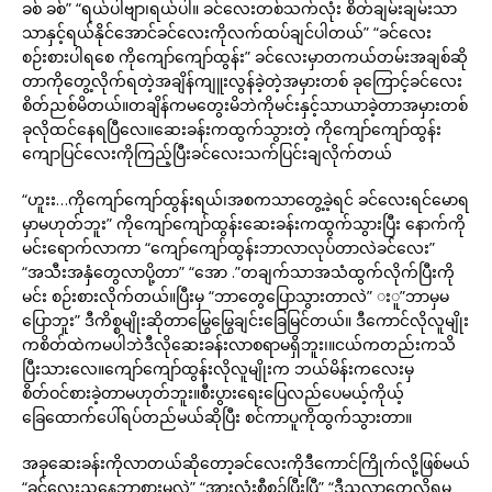
ခစ် ခစ်” “ရယ်ပါဗျာ၊ရယ်ပါ။ ခင်လေးတစ်သက်လုံး စိတ်ချမ်းချမ်းသာ
သာနှင့်ရယ်နိုင်အောင်ခင်လေးကိုလက်ထပ်ချင်ပါတယ်” “ခင်လေး
စဉ်းစားပါရစေ ကိုကျော်ကျော်ထွန်း” ခင်လေးမှာတကယ်တမ်းအချစ်ဆို
တာကိုတွေ့လိုက်ရတဲ့အချိန်ကျူးလွန်ခဲ့တဲ့အမှားတစ် ခုကြောင့်ခင်လေး
စိတ်ညစ်မိတယ်။တချိန်ကမတွေးမိဘဲကိုမင်းနှင့်သာယာခဲ့တာအမှားတစ်
ခုလိုထင်နေရပြီလေ။ဆေးခန်းကထွက်သွားတဲ့ ကိုကျော်ကျော်ထွန်း
ကျောပြင်လေးကိုကြည့်ပြီးခင်လေးသက်ပြင်းချလိုက်တယ်
“ဟူးး…ကိုကျော်ကျော်ထွန်းရယ်၊အစကသာတွေ့ခဲ့ရင် ခင်လေးရင်မောရ
မှာမဟုတ်ဘူး” ကိုကျော်ကျော်ထွန်းဆေးခန်းကထွက်သွားပြီး နောက်ကို
မင်းရောက်လာကာ “ကျော်ကျော်ထွန်းဘာလာလုပ်တာလဲခင်လေး”
“အသီးအနှံတွေလာပို့တာ” “အော .”တချက်သာအသံထွက်လိုက်ပြီးကို
မင်း စဉ်းစားလိုက်တယ်။ပြီးမှ “ဘာတွေပြောသွားတာလဲ” းူ”ဘာမှမ
ပြောဘူး” ဒီကိစ္စမျိုးဆိုတာမြွေမြွေချင်းခြေမြင်တယ်။ ဒီကောင်လိုလူမျိုး
ကစိတ်ထဲကမပါဘဲဒီလိုဆေးခန်းလာစရာမရှိဘူး၊။ငယ်ကတည်းကသိ
ပြီးသားလေ။ကျော်ကျော်ထွန်းလိုလူမျိုးက ဘယ်မိန်းကလေးမှ
စိတ်ဝင်စားခဲ့တာမဟုတ်ဘူး။စီးပွားရေးပြေလည်ပေမယ့်ကိုယ့်
ခြေထောက်ပေါ်ရပ်တည်မယ်ဆိုပြီး စင်ကာပူကိုထွက်သွားတာ။
အခုဆေးခန်းကိုလာတယ်ဆိုတော့ခင်လေးကိုဒီကောင်ကြိုက်လို့ဖြစ်မယ်
“ခင်လေးညနေဘာစားမလဲ” “အားလုံးစီစဉ်ပြီးပြီ” “ဒီညလာတွေ့လို့ရမ