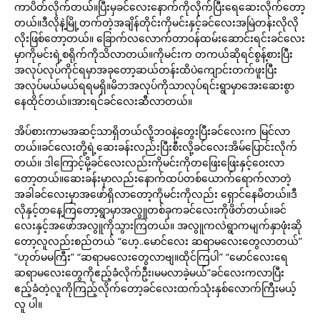
ကာပိတ်လိုက်တယ်။ပြီးမှခင်လေးနောက်ကိုလိုက်ပြီးရေဆေးလိုက်တော့
တယ်။ဒီလိုနဲ့မြို့တက်တဲ့အချိန်တိုင်းကိုမင်းနှင့်ခင်လေးအမြဲတန်းလိုလို
လိုးဖြစ်တော့တယ်။ ခြောက်လလောက်တာဝန်ထမ်းဆောင်းရင်းခင်လေး
မှာကိုမင်းရဲ့စရိုက်ကိုသိလာတယ်။ကိုမင်းက တကယ်ဆိုရင်စွန့်စားပြီး
အလုပ်လုပ်ကိုင်ရမှာအခုတော့ဆယ်တန်းထိပဲကျောင်းတက်ဖူးပြီး
အလုပ်မယ်မယ်ရရမရှိ။မိဘအလုပ်ကိုသာလုပ်ရင်းရွာမှာအေးဆေးစွာ
နေထိုင်တယ်။အားရင်ခင်လေးဆီလာတယ်။
အိပ်စားကာမအဆင့်သာရှိတယ်လို့ဘဝနဲ့တွေးပြီးခင်လေးက မြင်လာ
တယ်။ခင်လေးတို့ရဲ့ဆေးခန်းလည်းပြီးစီးလို့ခင်လေးအိမ်ပြောင်းလိုက်
တယ်။ ဒါကြောင့်မို့ခင်လေးလည်းကိုမင်းကိုတဖြေးဖြေးနှင့်ဝေးလာ
တော့တယ်။ဆေးခန်းမှာလည်းနောက်ထပ်တစ်ယောက်ရောက်လာတဲ့
အခါခင်လေးမှာအဖော်ရှိလာတော့ကိုမင်းကိုလည်း ရှောင်နေမိတယ်။ဒီ
လိုနှင့်တနေ့ကြတော့ရွာမှာအလွူတစ်ခုကခင်လေးကိုဖိတ်တယ်။ခင်
လေးနှင့်အဖော်အလွူကိုသွားကြတယ်။ အလွူကလဲရွာကမျက်နှာဖုံးဆို
တော့လူလည်းစည်တယ် “ဟေ့..မောင်လေး ဆရာမလေးတွေလာတယ်”
“ဟုတ်မမကြီး” “ဆရာမလေးတွေလာဗျ။ထိုင်ကြပါ” “မောင်လေးရေ
ဆရာမလေးတွေကိုဧည့်ခံလိုက်ဦး၊မမလာခဲ့မယ်”ခင်လေးကလာပြီး
ဧည့်ခံတဲ့လူကိုကြည့်လိုက်တော့ခင်လေးထက်သုံးနှစ်လောက်ကြီးမယ့်
လူ ပါ။