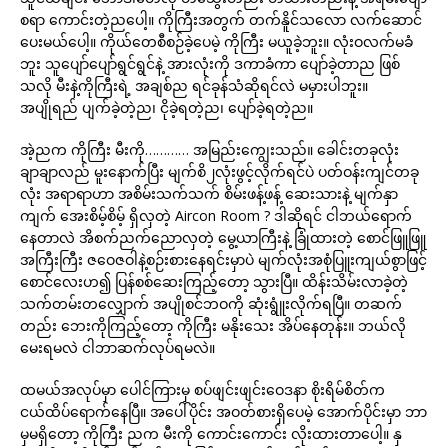
စရာ ကောင်းတဲ့ညပေါ့။ ကိုကြီးအတွက် တက်နိူင်သလော လက်ဆောင်
ပေးမယ်ပေါ့။ ကိုယ်တေစီစဉ်ခဲ့ပေမဲ့ ကိုကြီး မယူခဲ့ဘူး။ လုံးဝလက်မခံ
ဘူး သူပျော်ပျော်ရွင်ရွင်နဲ့ အားလုံးကို ဒကာခံကာ ပျော်ခဲ့တာည ဖြစ်
သလို မီးနဲ့ကိုကြီးရဲ့ အချစ်ည ရင်ခုန်သံဆိုရင်လဲ မမှားပါဘူး။
အပျိုရည် ပျက်ခဲ့တဲ့ည၊ ငိုခဲ့ရတဲ့ည၊ ပျော်ခဲ့ရတဲ့ည။
အဲ့ညက ကိုကြီး မီးကို………… အမြည်းကျွေးသည်။ ခေါင်းတခုလုံး
ချာချာလည် မူးနောက်ပြီး မျက်စိ၂လုံးဖွင့်လိုက်ရင်ပဲ ပတ်ဝန်းကျင်တခု
လုံး အရာရာဟာ အစိမ်းသက်သက် စိမ်းဖန့်ဖန့် ဆေးသားနဲ့ မျက်နှာ
ကျက် အေးစိမ့်စိမ့် ရှိလှတဲ့ Aircon Room ? ဒါဆိုရင် ငါဘယ်ရောက်
နေတာလဲ အိစက်ညက်ညောလှတဲ့ မွေ့ယာကြီးနဲ့ ခြုံထားတဲ့ စောင်ဖြူဖြူ
အကြီးကြီး ဇဝေဇဝါနဲ့စဉ်းစားနေရင်းမှာပဲ မျက်လုံးအစုံပြူးကျယ်စွာဖြင့်
စောင်လေးဟ၍ ပြန်စစ်ဆေးကြည့်တော့ သွားပြီ။ ထိန်းသိမ်းလာခဲ့တဲ့
သက်တမ်းတလျှောက် အပျိုစင်ဘဝကို ဆုံးရွူံးလိုက်ရပြီ။ တဆက်
တည်း ဘေးကိုကြည့်တော့ ကိုကြီး မနိုးသေး အိပ်နေတုန်း။ ဘယ်လို
မေးရမလဲ ငါဘာဆက်လုပ်ရမလဲ။
ထမယ်အလုပ်မှာ ပေါင်ကြားမှ စပ်ဖျင်းဖျင်းဝေဒနာ စိုးရိမ်စိတ်က
ငယ်ထိပ်ရောက်နေပြီ။ အပေါ်ပိုင်း အဝတ်စားရှိပေမဲ့ အောက်ပိုင်းမှာ ဘာ
မှမရှိတော့ ကိုကြီး ညက မီးကို ကောင်းကောင်း လိုးထားတာပေါ့။ နှ