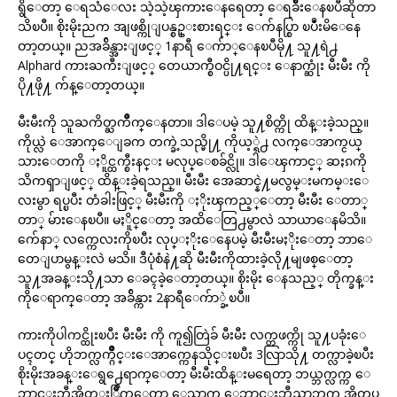
ရွိေတာ့ ေရသံေလး သဲ့သဲ့ၾကားေနရေတာ့ ေရခ်ိဳးေနၿပီဆိုတာ
သိၿပီ။ စိုးမိုးညက အျဖစ္ကိုျပန္စဥ္းစားရင္း ေက်နပ္စြာ ၿပဳံးမိေနေ
တာ့တယ္။ ညအခ်ိန္အားျဖင့္ 1နာရီ ေက်ာ္ေနၿပီမို႔ သူ႔ရဲ႕
Alphard ကားႀကီးျဖင့္ တေယာက္စီဝင္ပို႔ရင္း ေနာက္ဆုံး မီးမီး ကို
ပို႔ဖို႔ က်န္ေတာ့တယ္။
မီးမီးကို သူႀကိတ္ႀကိဳက္ေနတာ။ ဒါေပမဲ့ သူ႔စိတ္ကို ထိန္းခဲ့သည္။
ကိုယ္လဲ ေအာက္ေျခက တက္ခဲ့သည္မို႔ ကိုယ့္ရဲ႕ လက္ေအာက္ငယ္
သားေတကို ႏိူင္ထက္စီးနင္း မလုပ္ေစခ်င္လို။ ဒါေၾကာင့္ ဆႏၵကို
သိကၡာျဖင့္ ထိန္းခဲ့ရသည္။ မီးမီး အေဆာင္နဲ႔မလွမ္းမကမ္းေ
လးမွာ ရပ္ၿပီး တံခါးဖြင့္ မီးမီးကို ႏိုးၾကည့္ေတာ့ မီးမီး ေတာ္
တာ္ မ်ားေနၿပီ။ မႏိူင္ေတာ့ အထိေတြ႕မွာလဲ သာယာေနမိသိ။
က်ေနာ္ လက္ကေလးကိုၿပီး လုပ္ႏိုးေနေပမဲ့ မီးမီးမႏိုးေတာ့ ဘာေ
တေျပာမွန္းလဲ မသိ။ ဒီပုံစံနဲ႔ဆို မီးမီးကိုထားခဲ့လို႔မျဖစ္ေတာ့
သူ႔အခန္းသို႔သာ ေခၚခဲ့ေတာ့တယ္။ စိုးမိုး ေနသည့္ တိုက္ခန္း
ကိုေရာက္ေတာ့ အခ်ိန္ကား 2နာရီေက်ာ္ခဲ့ၿပီ။
ကားကိုပါကင္ထိုးၿပီး မီးမီး ကို ကူ၍တြဲခ် မီးမီး လက္တဖက္ကို သူ႔ပခုံးေ
ပၚတင္ ဟိုဘက္လက္ဂ်ိဳင္းေအာက္ကေနသိုင္းၿပီး 3လြာသို႔ တက္လာခဲ့ၿပီး
စိုးမိုးအခန္းေရွ႕ေရာက္ေတာ့ မီးမီးထိန္းမရေတာ့ ဘယ္ဘက္လက္က ေ
ဘာင္းဘီအိတ္ႏြိဳက္ေတာ့ ေသာ့က ေဘာင္းဘီညာဘက္ အိတ္ကပ္