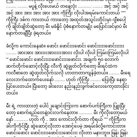
……… ……… မပူနဲ့ လိုးပေးမယ် တနေ့လုံး ………… ……… အင့် အင့် အင့်
အင့် အား အား အား အား အား ကိုကြီး လိုးပါအရမ်းကောင်းတယ် ”””
ကိုကြီး ဒစ်က ကားတယ် ကားတော့ အထုတ်အသွင်းတိုင်းမှာ ဂျီစပေါ့
ကို ချိတ်ချိတ်ဆွဲတော့ မီး မခံနိူင် ပုံစံနောက်တမျိုး မပြောင်းခင်မှာပဲ မီး
နောက်တချီပြီး ခဲ့ရတယ်။
ခံလို့က ကောင်းနေဆဲ။ ဖောင်း ဖောင်းးးဖောင်း ဖောင်းးးးးဖောင်းးးးးး
……… အားအား အားးးးအားးးးးအားးး လိုးပါ လိုးပါ ကြမ်းးကြမ်းလိုးပါ
”’ ဖောင်းဖောင်း ဖောင်းးးးးဖောင်းးးးဖောင်းး. အချက် ၅၀ လောက်
ဆက်တိုက်ဆောင့်လိုးပြီး လီးကို ဆွဲချွတ်လိုက်တော့ မီးရင်ထဲက
ကလီစာတေ ဆွဲထုတ်လိုက်သလို ဟာတာတာကျန်ခဲ့တယ်။ ……… မီးရေ
လေးဘက်ထောက်ပေးနော် ……… ဟုတ် ကိုကြီး ……… ပြောပြီး နေရာ
ပြင်ပေးတယ်။ ပြီးတော့ ခါးလေး နည်းနည်းခွက်ဖင်လေးကော့ထားခိုင်း
တယ်။
မီး ရဲ့ ကားထားတဲ့ ပေါင်၂ချောင်းကြားက စောက်ပက်ကြီးက ပြူးပြီး
တော့ စောက်ရည်တေနဲ့ဝင်းလက်နေတာ။ ………… မီး ကိုလိုးတော့မယ်
နော် ………… ဟုတ် ကို .. အား ကောင်းလိုက်တာ ကိုရယ် ””’ ကိုကြီးက
ခါးကိုကိုင်ပြီး ဆွဲဆောင့်လိုးတာ အောင့်ပေမဲ့ အရမ်းခံလို့ကောင်းတာ။
ဖောင်းဖောင်း ဖောင်းးးးးဖောင်းးးဖောင်းးး လိုးတာ မနားဘူး။ ဖြန်း ဖြန်း