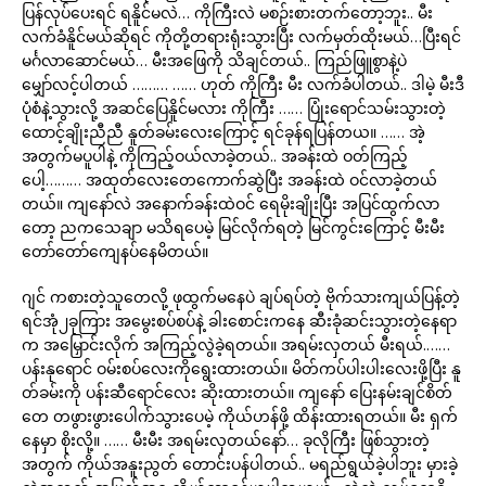
ပြန်လုပ်ပေးရင် ရနိူင်မလဲ… ကိုကြီးလဲ မစဉ်းစားတက်တော့ဘူး.. မီး
လက်ခံနိူင်မယ်ဆိုရင် ကိုတို့တရားရုံးသွားပြီး လက်မှတ်ထိုးမယ်…ပြီးရင်
မင်္ဂလာဆောင်မယ်… မီးအဖြေကို သိချင်တယ်.. ကြည်ဖြူစွာနဲ့ပဲ
မျှော်လင့်ပါတယ် ……… …… ဟုတ် ကိုကြီး မီး လက်ခံပါတယ်.. ဒါမဲ့ မီးဒီ
ပုံစံနဲ့သွားလို့ အဆင်ပြေနိူင်မလား ကိုကြီး …… ပြုံးရောင်သမ်းသွားတဲ့
ထောင့်ချိုးညီညီ နူတ်ခမ်းလေးကြောင့် ရင်ခုန်ရပြန်တယ။ …… အဲ့
အတွက်မပူပါနဲ့ ကိုကြည့်ဝယ်လာခဲ့တယ်.. အခန်းထဲ ဝတ်ကြည့်
ပေါ့……… အထုတ်လေးတေကောက်ဆွဲပြီး အခန်းထဲ ဝင်လာခဲ့တယ်
တယ်။ ကျနော်လဲ အနောက်ခန်းထဲဝင် ရေမိုးချိုးပြီး အပြင်ထွက်လာ
တော့ ညကသေချာ မသိရပေမဲ့ မြင်လိုက်ရတဲ့ မြင်ကွင်းကြောင့် မီးမီး
တော်တော်ကျေနပ်နေမိတယ်။
ဂျင် ကစားတဲ့သူတေလို့ ဖုထွက်မနေပဲ ချပ်ရပ်တဲ့ ဗိုက်သားကျယ်ပြန့်တဲ့
ရင်အုံ၂ခုကြား အမွေးစပ်စပ်နဲ့ ခါးစောင်းကနေ ဆီးခုံဆင်းသွားတဲ့နေရာ
က အမြှောင်းလိုက် အကြည့်လွဲခဲ့ရတယ်။ အရမ်းလှတယ် မီးရယ်.……
ပန်းနုရောင် ဝမ်းစပ်လေးကိုရွေးထားတယ်။ မိတ်ကပ်ပါးပါးလေးဖို့ပြီး နူ
တ်ခမ်းကို ပန်းဆီရောင်လေး ဆိုးထားတယ်။ ကျနော် ပြေးနမ်းချင်စိတ်
တေ တဖွားဖွားပေါက်သွားပေမဲ့ ကိုယ်ဟန်ဖို့ ထိန်းထားရတယ်။ မီး ရှက်
နေမှာ စိုးလို့။ …… မီးမီး အရမ်းလှတယ်နော်… ခုလိုကြီး ဖြစ်သွားတဲ့
အတွက် ကိုယ်အနူးညွတ် တောင်းပန်ပါတယ်.. မရည်ရွယ်ခဲ့ပါဘူး မှားခဲ့