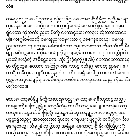
လဲ။
ထမယ္အလုပ္မွာ ေပါင္ၾကားမွ စပ္ဖ်င္းဖ်င္းေဝဒနာ စိုးရိမ္စိတ္က ငယ္ထိပ္ေရာ
က္ေနၿပီ။ အေပၚပိုင္း အဝတ္စားရွိေပမဲ့ ေအာက္ပိုင္းမွာ ဘာမွမ
ရွိေတာ့ ကိုႀကီး ညက မီးကို ေကာင္းေကာင္း လိုးထားတာေ
ပါ့။ ႏွေမ်ာမိသလို ဝမ္းနည္းဝမ္းသာ ျဖစ္ေနရတယ္။ ဝမ္းန
ည္းတာက အျပည့္အဝ မခံစားခဲ့ရတာ ဝမ္းသာတာက ကိုႀကီးကို မီး
ရဲ႕ အပ်ိဳစင္ဘဝေလးကိုေပးခဲ့ရလို႔။ ႏွေမ်ာတာကေတာ့ တသက္လုံးထိ
မ္းသိန္းခဲ့တဲ့ အပ်ိဳစင္ဘဝေလး ဆုံး႐ြဴံးခဲ့ရလို႔။ ဒါမဲ့ ေလာေလာဆယ္
မွာ တိုင္ပတ္ေနတာက အတြင္းခံေဘာင္းဘီနဲ႔ စကတ္ ရွာမရ။ ေ
ဘာ္လီက ခ်ိတ္ေတျပဳတ္ေန။ ဒါက ကိစၥမရွိ ေပါင္ၾကားကလဲ ေတာ
င့္တင္းတင္းနဲ႔မို႔ ေရခ်ိဳးခ်င္ေနၿပီ။ ေတာ္ေသးသည္ ကိုႀကီး
မႏိုးေသး။
မထူးေတာ့ၿပီမို႔ မ်က္စိကစားၾကည့္ေတာ့ ေရခ်ိဳးဟုထင္ရသည့္
အခန္းကိုေတြ႕၍ ေစာင္ၿခဳံထဲမွ ထၿပီး တန္းေျပးလာခဲ့ေတာ့
တယ္။ အခန္းတံခါးဖြင့္ပီး အခန္းထဲဝင္ သန႔္ရွင္းေရးလုပ္ရန္ အေ
ပၚမွာရွိသည့္ အဝတ္မ်ားအားခြၽတ္ ေရပန္းဖြင့္ၿပီး တစိမ့္စိမ့္ ခ်ိဳးပ
စ္ေနတယ္။ သိမ့္ကနဲ လုပ္သြားတဲ့ အရွိန္ေၾကာင့္ စိုးမိုး ကိုလြဳပ္ႏိုး
သလို ဆက္ခနဲ လန႔္ႏိုးသြားတယ္။ ေဘးကိုၾကည့္ေတာ့ မီးမီးမ