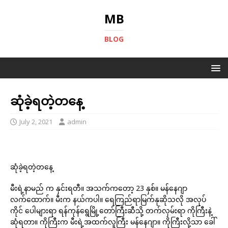
MB
BLOG
ဆုံခဲ့ရတဲ့တနေ့
July 2, 2021
admin
ဆုံခဲ့ရတဲ့တနေ့
မီးရဲ့နာမည် က နှင်းရတီ။ အသက်ကတော့ 23 နှစ်။ မန်နေဂျာ
လက်ထောက်။ မီးက နယ်ကပါ။ ရေကြည်ရာမြက်နုဆိုသလို အလုပ်
ကိုင် ပေါများရာ ရန်ကုန်ရွေမြို့တော်ကြီးဆီသို့ တက်လှမ်းရာ ကိုကြီးနဲ့
ဆုံရတာ။ ကိုကြီးက မီးရဲ့အထက်လူကြီး မန်နေဂျာ။ ကိုကြီးလို့သာ ခေါ်