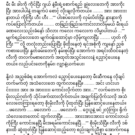
မီး မီး ခါးကို ကိုင်ပြီး ဂျယ် နဲ့မီးရဲ့စောက်ရည် ချွဲလေးတေကို အားကိုး
ပြီး အားပါပါနဲ့ တချက်ပဲ စောင့် လိုးချလိုက်တယ်။ ……… အား အားးးးး
နာတယ် ကိုကြီး ဟီး ဟီး …”” ပါးစပ်လေးကို လှမ်းပိတ်ပြီး နားနားကို
ကပ်ပြောလိုက်တယ်။ ……… တဖြည်းဖြည်းကောင်းလာလိမ့်မယ် မီးရယ်
ခဏလေးသည်းခံနော် သိလား ကလေး ကလေးက လိမ္မာပါတယ် …””
မျက်ရည်လေးတေ မျက်ဝန်းထောင့်မှာ လှိမ့်ကျလာပြီး ……… ဟုတ် ကို
ကြီး ””” လို့ တလုံးတည်းပြောပြီး ဖိုထိုးနေတဲ့ ရင်အစုံကို ကျနော် ညှစ်
ကစားပေးပြီး နူတ်ခမ်းတေကို နမ်းစုပ်ပြီး အောက်က အရင်းထိဝင်နေတဲ့
လီးကို တလက်မစာလောက် အထုတ်အသွင်းလေးနဲ့ ညှောင့်ပေးနေ
တယ်။ လည်ပင်းတေကိုနမ်း၊ လျှာနဲ့ယက်ပေး၊
နို့လဲ အညှစ်ခံရ အောက်ကလဲ ညှောင့်ပေးနေတော့ မီးဆီကနေ လိုချင်
တက်မက်တဲ့ အသံလေးတေ ထွက်လာနေပြီ။ ……… အင်း ဟင်းဟ
င်းးးးးးး အား အ အားးးးးး ကောင်းလိုက်တာ အား…”” လက်တေက စိုး
မိုးလည်ဂုတ်ကို သိုင်းဖက်ထားလိုက်တယ်။ အချက်ပြလိုက်သလို အသံ
လေးတေကြားရတော့ စိုးမိုးလီးကို ပိုထုတ်ပြီး ပြန်ဆောင့်ပေးနေတယ်။
…ဖလောက် ……ဖလောက် ….. ..ဖလောက် … ဂွေးဥနဲ့ ဖင်၂လုံကြား ရိုက်
သံလေးတေတောင် ထွက်လာပြီ။ ……… အားးအားးအားးး ကောင်းတယ်
ကိုကြီး ကောင်းနေပြီ မီးအရမ်းကောင်းနေပြီ …”” စိုးမိုးသိပြီ။ လီးကို ဒစ်
နားထိ ဆွဲထုတ်ပြီး ပြန်ဆောင့်ထည့်တော့ စည်းချက်ညီစွာ အောက်ကနေ