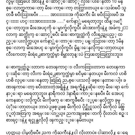
လွမ္းဆြဲၿပီး အားနဲ႔ ေဆာင့္ေဆာင့္ လိုးေပးေနတာ 10 မိန
စ္ေလာက္ၾကာေတာ့ မီးေကာ့ေကာ့ တက္သြားတယ္။ ေသခ်ာၿပီ သူ
တခ်ီ ၿပီးသြားၿပီ။ ……… အားးးးးးးးအ ကိုႀကီး မီး ၿပီးသြားၿပီ အ
င္းးးးး ဟင္းးးအားးးးးးးအ ……” က်ေနာ္လဲ မရေတာ့ဘူး ထိန္းမႏိူ
င္ေတာ့ဘူး။ မီးအေပၚကို ေမွာက္ခ်လိုက္ၿပီး ခါးအားကိုးနဲ႔ အခ်က္၂၀ေ
လာက္ ဆက္တိုက္ ေဆာင့္ခ်ၿပီး မီးေစာက္ဖုတ္ထဲကို လီးရည္အျပည့္ ထ
ည့္ေပးလိုက္တယ္။ က်ေနာ္လဲ ေတာ္ေတာ္ ပန္းသြားေတာ့ 5မိန
စ္ေလာက္ မီးအေပၚ ေမွာက္ခ်လိုက္ၿပီး မွိန္းေနလိုက္ေတာ့တယ္။
လီးကေတာ့ မီးရဲ႕ေစာက္ပက္ထဲမွာ စိမ္ထားတုန္းပဲ ကြၽတ္မထြက္သြားဘူး။
ေစာက္ဖုတ္က်ဥ္းတာက တေၾကာင္း၊ လီးကထြားတာက တေၾကာ
င္းဆိုေတာ့ လီးက မီးရဲ႕ေစာက္ပက္ထဲမွာ ၿငိမ္ေနတယ္။ မီးကလဲ ဟစိ
ဟစိ လုပ္ေပးေနေတာ့ ဆြဲဆြဲ ညႇစ္ေပးသလို ဖစ္ေနတာေပါ့။ ခ
ဏၾကာေတာ့ ၿပီးထားတဲ့အရွိန္နဲ႔ အရက္ရွိန္နဲ႔ဆိုေတာ့ မီးေရာ က်ေ
နာ္ေရာ မရေတာ့ဘူး။ နာရီကလဲ 3နာရီေက်ာ္ေနၿပီ။ မီး အေပၚ
ကေနဆင္းလိုက္ၿပီး မီးကိုဖက္ ေစာက္ၿခဳံၿပီး ႏွပ္ေနလိုက္တာ ခုမွ
ပဲႏိုးေတာ့တယ္။ ဘာပဲျဖစ္ျဖစ္ မီးကိုလဲ ပိုင္ဆိုင္ရသလို မီးကိုလဲ ခ်စ္ခြ
င့္ရတဲ့အတြက္ အရမ္းေပ်ာ္တယ္။ ညကအျဖစ္ေတကို ဝိုးတဝါး စဥ္း
စားရင္းနဲ႔ ရင္ခုန္သလိုလို ၾကည္ႏူးေနမိတယ္။
ဟုတ္တယ္ ငါမွတ္မိၿပီ။ ညက ကိုႀကီးနဲ႔ငါ လိုးတာပဲ။ ငါဆာလို႔ ေရေ