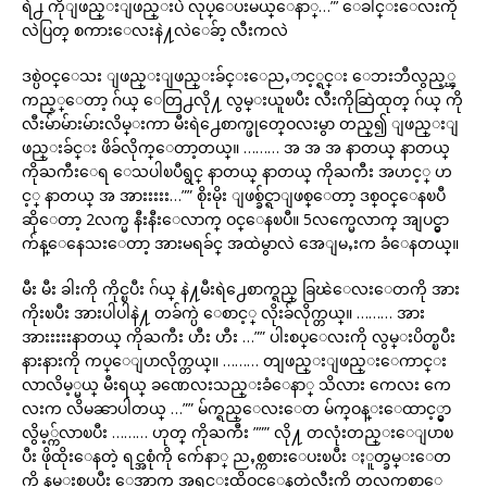
ရဲ႕ ကိုျဖည္းျဖည္းပဲ လုပ္ေပးမယ္ေနာ္…”’ ေခါင္းေလးကို
လဲပြတ္ စကားေလးနဲ႔လဲေခ်ာ့ လီးကလဲ
ဒစ္ပဲဝင္ေသး ျဖည္းျဖည္းခ်င္းေညႇာင့္ရင္း ေဘးဘီလွည့္ၾ
ကည့္ေတာ့ ဂ်ယ္ ေတြ႕လို႔ လွမ္းယူၿပီး လီးကိုဆြဲထုတ္ ဂ်ယ္ ကို
လီးမ်ာမ်ားမ်ားလိမ္းကာ မီးရဲ႕ေစာက္ဖုတ္ဝေလးမွာ တည္၍ ျဖည္းျ
ဖည္းခ်င္း ဖိခ်လိုက္ေတာ့တယ္။ ……… အ အ အ နာတယ္ နာတယ္
ကိုႀကီးေရ ေသပါၿပီရွင္ နာတယ္ နာတယ္ ကိုႀကီး အဟင့္ ဟ
င့္ နာတယ္ အ အားးးးး…”” စိုးမိုး ျဖစ္ခ်င္ရာျဖစ္ေတာ့ ဒစ္ဝင္ေနၿပီ
ဆိုေတာ့ 2လက္မ နီးနီးေလာက္ ဝင္ေနၿပီ။ 5လက္မေလာက္ အျပင္မွာ
က်န္ေနေသးေတာ့ အားမရခ်င္ အထဲမွာလဲ အေျမႇးက ခံေနတယ္။
မီး မီး ခါးကို ကိုင္ၿပီး ဂ်ယ္ နဲ႔မီးရဲ႕ေစာက္ရည္ ခြၽဲေလးေတကို အား
ကိုးၿပီး အားပါပါနဲ႔ တခ်က္ပဲ ေစာင့္ လိုးခ်လိုက္တယ္။ ……… အား
အားးးးးနာတယ္ ကိုႀကီး ဟီး ဟီး …”” ပါးစပ္ေလးကို လွမ္းပိတ္ၿပီး
နားနားကို ကပ္ေျပာလိုက္တယ္။ ……… တျဖည္းျဖည္းေကာင္း
လာလိမ့္မယ္ မီးရယ္ ခဏေလးသည္းခံေနာ္ သိလား ကေလး ကေ
လးက လိမၼာပါတယ္ …”” မ်က္ရည္ေလးေတ မ်က္ဝန္းေထာင့္မွာ
လွိမ့္က်လာၿပီး ……… ဟုတ္ ကိုႀကီး ””” လို႔ တလုံးတည္းေျပာၿ
ပီး ဖိုထိုးေနတဲ့ ရင္အစုံကို က်ေနာ္ ညႇစ္ကစားေပးၿပီး ႏူတ္ခမ္းေတ
ကို နမ္းစုပ္ၿပီး ေအာက္က အရင္းထိဝင္ေနတဲ့လီးကို တလက္မစာေ