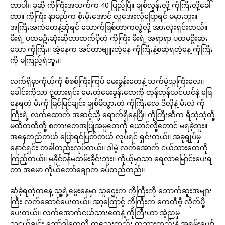
တာပါ။ ခုဆို ကိုကြီးအသက်က 40 ပြည့်ပြီ။ ချစ်လွန်းလို့ ကိုကြီးလို့ခေါ်
တာ။ ကိုကြီး နာမည်က စိုးမိုးအောင် လူအေးလို့ပြောရင် မမှားဘူး။
အကြီးအကဲတေနဲ့ဆုံရင် သောက်ဖြစ်တာကလွဲလို့ အားလုံးရှင်းတယ်။
မီးရဲ့ ပထမဦးဆုံးဆိုတာထက်ပိုတဲ့ ကိုကြီး မီးရဲ့ အရာရာ ပထမဦးဆုံး
သော ကိုကြီး။ အဲ့နေက အင်တာဗျူးတဲ့နေ ကိုကြီးနဲ့စဆုံရတဲ့နေ့ ကိုကြီး
ကို မကြည့်ရဲဘူး။
လက်ရှိမှာကိုယ့်ကို စီစစ်ကြီးကြပ် မေးခွန်းတေနဲ့ သက်မဲ့သူကြီးလေ။
ခေါင်းကိုသာ ငုံ့ထားရင်း မေးတဲ့မေးခွန်းတေကို တုန်တုန်ယင်ယင်နဲ့ ဖြေ
နေရတဲ့ မီးကို မြင်မြင်ချင်း ချစ်မိသွားတဲ့ ကိုကြီးလေ ဒီလိုနဲ့ မီးလဲ ကို
ကြီးရဲ့ လက်ထောက် အဆင့်သို့ ရောက်ရှိနေပြီ။ ကိုကြီးဆီက ရိသဲ့သဲ့တို့
မထိတထိတို့ စကားတေအပြုအမူတေကို ယောင်လို့တောင် မရခဲ့ဘူး။
အနေတည်တယ် ပြောရင်ပြတ်တယ် လုပ်ရင် ရှင်းတယ်။ အခုရွုပ်မှ
နောင်ရှင်း တခါတည်းလုပ်တယ်။ ဒါမဲ့ လက်အောက် ငယ်သားတေကို
ကြည့်တယ်။ မနိူင်ဝန်မထမ်းခိုင်းဘူး။ ကိုယ့်မှာသာ ရေလာမြောင်းပေးရ
တာ အမော ကိုယ်တော်ချောက ခပ်တည်တည်။
ဆုံခဲ့ရတဲ့တနေ့ သူ့ရဲ့မွေးနေမှာ သူဌေးက ကိုကြီးကို ဘောက်ဆူးအများ
ကြီး လက်ဆောင်ပေးတယ်။ အာ့ကြောင့် ကိုကြီးက ကေတီဗွီ လိုက်ပို့
ပေးတယ်။ လက်အောက်ငယ်သားတေနဲ့ ကိုကြီးဟာ အဲ့ညမှ
သူငယ်ချင်း ဘော်ဒါတေလို တသွေးတည်း တသားတည်းနဲ့ အရမ်းပျော်