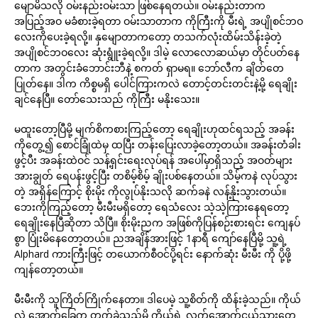
မျောမိသလို ဝမ်းနည်းဝမ်းသာ ဖြစ်နေရတယ်။ ဝမ်းနည်းတာက
အပြည့်အဝ မခံစားခဲ့ရတာ ဝမ်းသာတာက ကိုကြီးကို မီးရဲ့ အပျိုစင်ဘဝ
လေးကိုပေးခဲ့ရလို့။ နှမျောတာကတော့ တသက်လုံးထိမ်းသိန်းခဲ့တဲ့
အပျိုစင်ဘဝလေး ဆုံးရွူံးခဲ့ရလို့။ ဒါမဲ့ လောလောဆယ်မှာ တိုင်ပတ်နေ
တာက အတွင်းခံဘောင်းဘီနဲ့ စကတ် ရှာမရ။ ဘော်လီက ချိတ်တေ
ပြုတ်နေ။ ဒါက ကိစ္စမရှိ ပေါင်ကြားကလဲ တောင့်တင်းတင်းနဲ့မို့ ရေချိုး
ချင်နေပြီ။ တော်သေးသည် ကိုကြီး မနိုးသေး။
မထူးတော့ပြီမို့ မျက်စိကစားကြည့်တော့ ရေချိုးဟုထင်ရသည့် အခန်း
ကိုတွေ့၍ စောင်ခြုံထဲမှ ထပြီး တန်းပြေးလာခဲ့တော့တယ်။ အခန်းတံခါး
ဖွင့်ပီး အခန်းထဲဝင် သန့်ရှင်းရေးလုပ်ရန် အပေါ်မှာရှိသည့် အဝတ်များ
အားချွတ် ရေပန်းဖွင့်ပြီး တစိမ့်စိမ့် ချိုးပစ်နေတယ်။ သိမ့်ကနဲ လုပ်သွား
တဲ့ အရှိန်ကြောင့် စိုးမိုး ကိုလွုပ်နိုးသလို ဆက်ခနဲ လန့်နိုးသွားတယ်။
ဘေးကိုကြည့်တော့ မီးမီးမရှိတော့ ရေသံလေး သဲ့သဲ့ကြားနေရတော့
ရေချိုးနေပြီဆိုတာ သိပြီ။ စိုးမိုးညက အဖြစ်ကိုပြန်စဉ်းစားရင်း ကျေနပ်
စွာ ပြုံးမိနေတော့တယ်။ ညအချိန်အားဖြင့် 1နာရီ ကျော်နေပြီမို့ သူ့ရဲ့
Alphard ကားကြီးဖြင့် တယောက်စီဝင်ပို့ရင်း နောက်ဆုံး မီးမီး ကို ပို့ဖို့
ကျန်တော့တယ်။
မီးမီးကို သူကြိတ်ကြိုက်နေတာ။ ဒါပေမဲ့ သူ့စိတ်ကို ထိန်းခဲ့သည်။ ကိုယ်
လဲ အောက်ခြေက တက်ခဲ့သည်မို့ ကိုယ့်ရဲ့ လက်အောက်ငယ်သားတေ