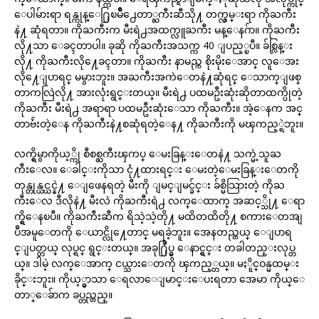
ေပါမ်ားရာ ရန္ကုန္ေ႐ြၿမိဳ႕ေတာ္ႀကီးဆီသို႔ တက္လွမ္းရာ ကိုႀကီး
နဲ႔ ဆုံရတာ။ ကိုႀကီးက မီးရဲ႕အထက္လူႀကီး မန္ေနဂ်ာ။ ကိုႀကီး
လို႔သာ ေခၚတာပါ။ ခုဆို ကိုႀကီးအသက္က 40 ျပည့္ၿပီ။ ခ်စ္လြန္း
လို႔ ကိုႀကီးလို႔ေခၚတာ။ ကိုႀကီး နာမည္က စိုးမိုးေအာင္ လူေအး
လို႔ေျပာရင္ မမွားဘူး။ အႀကီးအကဲေတနဲ႔ဆုံရင္ ေသာက္ျဖစ္
တာကလြဲလို႔ အားလုံးရွင္းတယ္။ မီးရဲ႕ ပထမဦးဆုံးဆိုတာထက္ပိုတဲ့
ကိုႀကီး မီးရဲ႕ အရာရာ ပထမဦးဆုံးေသာ ကိုႀကီး။ အဲ့ေနက အင္
တာဗ်ဴးတဲ့ေန ကိုႀကီးနဲ႔စဆုံရတဲ့ေန႔ ကိုႀကီးကို မၾကည့္ရဲဘူး။
လက္ရွိမွာကိုယ့္ကို စီစစ္ႀကီးၾကပ္ ေမးခြန္းေတနဲ႔ သက္မဲ့သူႀ
ကီးေလ။ ေခါင္းကိုသာ ငုံ႔ထားရင္း ေမးတဲ့ေမးခြန္းေတကို
တုန္တုန္ယင္ယင္နဲ႔ ေျဖေနရတဲ့ မီးကို ျမင္ျမင္ခ်င္း ခ်စ္မိသြားတဲ့ ကိုႀ
ကီးေလ ဒီလိုနဲ႔ မီးလဲ ကိုႀကီးရဲ႕ လက္ေထာက္ အဆင့္သို႔ ေရာ
က္ရွိေနၿပီ။ ကိုႀကီးဆီက ရိသဲ့သဲ့တို႔ မထိတထိတို႔ စကားေတအျ
ပဳအမူေတကို ေယာင္လို႔ေတာင္ မရခဲ့ဘူး။ အေနတည္တယ္ ေျပာရ
င္ျပတ္တယ္ လုပ္ရင္ ရွင္းတယ္။ အခု႐ြဳပ္မွ ေနာင္ရွင္း တခါတည္းလုပ္တ
ယ္။ ဒါမဲ့ လက္ေအာက္ ငယ္သားေတကို ၾကည့္တယ္။ မႏိူင္ဝန္မထမ္း
ခိုင္းဘူး။ ကိုယ့္မွာသာ ေရလာေျမာင္းေပးရတာ အေမာ ကိုယ္ေ
တာ္ေခ်ာက ခပ္တည္တည္။