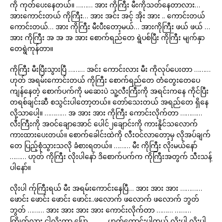
ကို ကုတ်ပေးနေတယ်။ ……… အား ကိုကြီး မီးကိုသတ်နေတာလား…
အားကောင်းတယ် ကိုကြီး… အား အင်း အင့် အိုး အား .. ကောင်းတယ်
ကောင်းတယ်… အား ကိုကြီး မီးပီးတော့မယ်… အားကိုကြီး ဖယ် ဖယ် …
အား ကိုကြီး အ အ အ အား စောက်ရည်တေ ရွဲပစ်ပြီး ကိုကြီး မျက်နှာ
တေရွဲကုန်တာ။
ကိုကြီး မီးပြီးသွားပြီ ……… အင်း ကောင်းလား မီး ကိုလုပ်ပေးတာ ………
ဟုတ် အရမ်းကောင်းတယ် ကိုကြီး စောက်ရည်တေ တံတွေးတေပေ
ကျန်နေတဲ့ စောက်ပက်ကို မဆေးပဲ သူ့လီးကြီးကို အရင်းကနေ ကိုင်ပြီး
တရစ်ချင်းဆီ စသွင်းပါတော့တယ်။ တော်သေးတယ် အရည်တေ ရှိနေ
လို့သာပေါ့။ ………… အ အား အား ကိုကြီး ကောင်းလိုက်တာ …………
လီးကြီးကို အဝင်ချောအောင် ပေါင်၂ချောင်းကို ကားနိူင်သလောက်
ကားထားပေးတယ်။ စောက်ခေါင်းထဲကို လီးဝင်လာတော့မှ လိုအပ်ချက်
တေ ပြည့်စုံသွားသလို ခံစားရတယ်။ ……… မီး ကိုကြီး လိုးမယ်နော်
……… ဟုတ် ကိုကြီး လိုးပါနော် ဒိစောက်ပက်က ကိုကြီးအတွက် သီးသန့်
ပါနော်။
လိုးပါ က်ုကြီးရယ် မီး အရမ်းကောင်းနေပြီ… အား အား အား …………
ဖောင်း ဖောင်း ဖောင်း ဖောင်း..ဖလောက် ဖလောက် ဖလောက် ဘွတ်
ဘွတ် ……… အား အား အား အား ကောင်းလိုက်တာ ……… ………
ကြိုက်လား ငါလိုးတာ ပြော ……… ဟုတ်ကောင်းပါတယ် လိုးပါ လိုးပါ