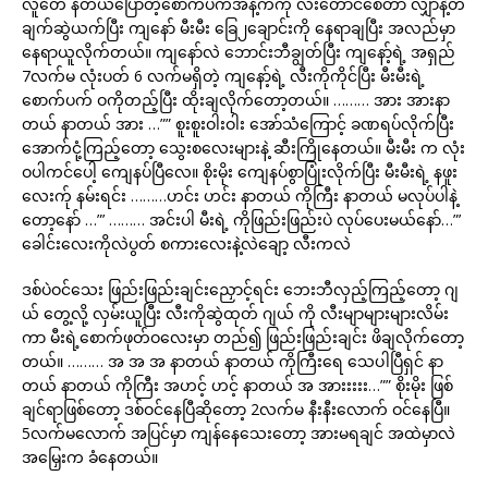
လူတေ နံတယ်ပြောတဲ့စောက်ပက်အနံ့ကကို လီးတောင်စေတာ လျှာနဲ့တ
ချက်ဆွဲယက်ပြီး ကျနော် မီးမီး ခြေ၂ချောင်းကို နေရာချပြီး အလည်မှာ
နေရာယူလိုက်တယ်။ ကျနော်လဲ ဘောင်းဘီချွတ်ပြီး ကျနော့်ရဲ့ အရှည်
7လက်မ လုံးပတ် 6 လက်မရှိတဲ့ ကျနော့်ရဲ့ လီးကိုကိုင်ပြီး မီးမီးရဲ့
စောက်ပက် ဝကိုတည့်ပြီး ထိုးချလိုက်တော့တယ်။ ……… အား အားနာ
တယ် နာတယ် အား …”” စူးစူးဝါးဝါး အော်သံကြောင့် ခဏရပ်လိုက်ပြီး
အောက်ငုံ့ကြည့်တော့ သွေးစလေးများနဲ့ ဆီးကြိုနေတယ်။ မီးမီး က လုံး
ဝပါကင်ပေါ့ ကျေနပ်ပြီလေ။ စိုးမိုး ကျေနပ်စွာပြုံးလိုက်ပြီး မီးမီးရဲ့ နဖူး
လေးက်ု နမ်းရင်း ………ဟင်း ဟင်း နာတယ် ကိုကြီး နာတယ် မလုပ်ပါနဲ့
တော့နော် …”’ ……… အင်းပါ မီးရဲ့ ကိုဖြည်းဖြည်းပဲ လုပ်ပေးမယ်နော်…”’
ခေါင်းလေးကိုလဲပွတ် စကားလေးနဲ့လဲချော့ လီးကလဲ
ဒစ်ပဲဝင်သေး ဖြည်းဖြည်းချင်းညှောင့်ရင်း ဘေးဘီလှည့်ကြည့်တော့ ဂျ
ယ် တွေ့လို့ လှမ်းယူပြီး လီးကိုဆွဲထုတ် ဂျယ် ကို လီးမျာများများလိမ်း
ကာ မီးရဲ့စောက်ဖုတ်ဝလေးမှာ တည်၍ ဖြည်းဖြည်းချင်း ဖိချလိုက်တော့
တယ်။ ……… အ အ အ နာတယ် နာတယ် ကိုကြီးရေ သေပါပြီရှင် နာ
တယ် နာတယ် ကိုကြီး အဟင့် ဟင့် နာတယ် အ အားးးးး…”” စိုးမိုး ဖြစ်
ချင်ရာဖြစ်တော့ ဒစ်ဝင်နေပြီဆိုတော့ 2လက်မ နီးနီးလောက် ဝင်နေပြီ။
5လက်မလောက် အပြင်မှာ ကျန်နေသေးတော့ အားမရချင် အထဲမှာလဲ
အမြှေးက ခံနေတယ်။