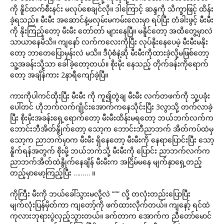
ကို နိူင်ထက်စီးနင်း မလုပ်စေချင်လို။ ဒါကြောင့် ဆန္ဒကို သိက္ခာဖြင့် ထိန်း
ခဲ့ရသည်။ မီးမီး အဆောင်နဲ့မလှမ်းမကမ်းလေးမှာ ရပ်ပြီး တံခါးဖွင့် မီးမီး
ကို နိုးကြည့်တော့ မီးမီး တော်တာ် များနေပြီ။ မနိူင်တော့ အထိတွေ့မှာလဲ
သာယာနေမိသိ။ ကျနော် လက်ကလေးကိုပြီး လုပ်နိုးနေပေမဲ့ မီးမီးမနိုး
တော့ ဘာတေပြောမှန်းလဲ မသိ။ ဒီပုံစံနဲ့ဆို မီးမီးကိုထားခဲ့လို့မဖြစ်တော့
သူ့အခန်းသို့သာ ခေါ်ခဲ့တော့တယ်။ စိုးမိုး နေသည့် တိုက်ခန်းကိုရောက်
တော့ အချိန်ကား 2နာရီကျော်ခဲ့ပြီ။
ကားကိုပါကင်ထိုးပြီး မီးမီး ကို ကူ၍တွဲချ မီးမီး လက်တဖက်ကို သူ့ပခုံး
ပေါ်တင် ဟိုဘက်လက်ဂျိုင်းအောက်ကနေသိုင်းပြီး 3လွာသို့ တက်လာခဲ့
ပြီး စိုးမိုးအခန်းရှေ့ရောက်တော့ မီးမီးထိန်းမရတော့ ဘယ်ဘက်လက်က
ဘောင်းဘီအိတ်နွိုက်တော့ သော့က ဘောင်းဘီညာဘက် အိတ်ကပ်ထဲမှ
သော့က ညာဘက်မှာက မီးမီး ရှိနေတော့ မီးမီးကို နေရာပြောင်းပြီး သော့
နိူက်ရန်အတွက် စိုးမို့ ဘယ်ဘက်သို့ မီးမီးကို ပြောင်း ညာဘက်လက်က
ညာဘက်အိတ်ထဲနွိုက်နေချိန် မီးမီးက အငြိမ်မနေ မျက်နှာရှေ့တည့်
တည့်မှာမော့ကြည့်ပြီး ……… ။
ကိုကြီး မီးကို ဘယ်ခေါ်သွားမလို့လဲ ””” လို့ တလုံးတည်းပြောပြီး
မျက်လုံးပြန်မှိတ်ကာ ကျတော့်ကို ဖက်ထားလိုက်တယ်။ ကျနော့် ရင်ထဲ
ကုလားဘုရားပွဲလှည့်သွားတယ်။ ခက်တာက အောက်က ညီတော်မောင်