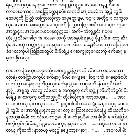
ရဲ႕ေစာက္ပက္ေနရာေလးက အရည္ၾကည္ေလးေတနဲ႔ စိုေန
တာေၾကာင့္ အရည္ကြက္ထေနၿပီ။ လက္ဝါးအျပားလိုက္ အုပ္လိုက္ၿပီး
အေပၚကို ပြတ္ဆြဲ တက္သြားလိုက္ရာ အဖုတ္အေျမႇာင္း အတိုင္း လက္ခလ
ယ္ေလးက အဖုတ္အေျမႇာင္းကို ပြတ္ဆြဲတက္သြားၿပီး အေပၚတက္ေ
အာက္ဆင္း အလုပ္ေပးေနလိုက္တယ္။ အက်ႌကိုလွန္တင္ပီး ရဲေန
တဲ့ႏို႔သီးေခါင္းေလးေတကို အားရပါးရနယ္ စို႔ၿပီးေတာ့ ဆီး
ခုံေလးကို တက္တက္မက္မက္ နမ္းရင္း လီးက မေနႏိူင္ေတာ့ အတြင္း
ခံေလးကိုပါ ဆြဲခြၽတ္ၿပီး မီးမီးရဲ႕ ေစာက္ဖုတ္ေလးကို က်ေနာ္ န
မ္းပစ္မိတယ္။
လူေတ နံတယ္ေျပာတဲ့ေစာက္ပက္အနံ႔ကကို လီးေတာင္ေစတာ
လွ်ာနဲ႔တခ်က္ဆြဲယက္ၿပီး က်ေနာ္ မီးမီး ေျခ၂ေခ်ာင္းကို ေနရာခ်ၿပီး
အလည္မွာ ေနရာယူလိုက္တယ္။ က်ေနာ္လဲ ေဘာင္းဘီခြၽတ္ၿပီး က်ေ
နာ့္ရဲ႕ အရွည္ 7လက္မ လုံးပတ္ 6 လက္မရွိတဲ့ က်ေနာ့္ရဲ႕ လီးကိုကိုင္ၿပီး မီး
မီးရဲ႕ ေစာက္ပက္ ဝကိုတည့္ၿပီး ထိုးခ်လိုက္ေတာ့တယ္။ ……… အား
အားနာတယ္ နာတယ္ အား …”” စူးစူးဝါးဝါး ေအာ္သံေၾကာင့္ ခဏရ
ပ္လိုက္ၿပီး ေအာက္ငုံ႔ၾကည့္ေတာ့ ေသြးစေလးမ်ားနဲ႔ ဆီးႀကိဳေ
နတယ္။ မီးမီး က လုံးဝပါကင္ေပါ့ ေက်နပ္ၿပီေလ။ စိုးမိုး ေက်နပ္စြာၿ
ပဳံးလိုက္ၿပီး မီးမီးရဲ႕ နဖူးေလးက္ု နမ္းရင္း ………ဟင္း ဟင္း နာ
တယ္ ကိုႀကီး နာတယ္ မလုပ္ပါနဲ႔ေတာ့ေနာ္ …”’ ……… အင္းပါ မီး