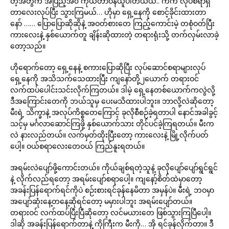
တဲ့အတွက် အပြည့်အ၀ ကိုယ်တာဝန်ယူပါတယယ်.. ကဲကဲ လုပ်စရာရှိ
တာလေးလုပ်ပြီး သွားကြမယ်… ဟိုမှာ ရှေ့နေကို စောင့်ခိုင်းထားတာ
နော် …… ပြောပြောဆိုဆိုနဲ့ အဝတ်စားတေ ကြည့်ကောင်းမဲ့ တစုံဝတ်ပြီး
ကားလေးနဲ့ နှစ်ယောက်တူ ချိန်းဆိုထားတဲ့ တရားရုံးသို့ တက်လှမ်းလာခဲ့
တော့သည်။
ဟိုရောက်တော့ ရှေ့နေနဲ့ စကားပြောဆိုပြီး လုပ်ဆောင်စရာများလုပ်
ရှေ့နေကို အသိသက်သေထားပြီး ကျနော်တို့၂ယောက် တရားဝင်
လက်ထပ်ပေါင်းသင်းလိုက်ကြတယ်။ ဒါမဲ့ ရှေ့နေတစ်ယောက်ကလွဲလို့
ဒီအကြောင်းတေကို ဘယ်သူမှ ပေးမသိထားပါဘူး။ ဘာလို့လဲဆိုတော့
မီးရဲ့ သိက္ခာနဲ့ အလုပ်ကိစ္စတေကြောင့် ခုလိုစီစဉ်ခဲ့ရတာပါ နောင်အခါခွင့်
သင့်မှ မင်္ဂလာဆောင်ကြဖို့ နှစ်ယောက်သား တိုင်ပင်ခဲ့ကြရတယ်။ မီးက
လဲ နားလည်တယ်။ လက်မှတ်ထိုးပြီးတော့ ကားလေးနဲ့ မြို့လိုက်ပတ်
ပေါ့။ ဝယ်စရာလေးတေဝယ် ကြည်နူးရတယ်။
အရမ်းလဲပျော်ဖို့ကောင်းတယ်။ ကိုယ်ချစ်ရတဲ့သူနဲ့ ခုလိုပျော်ပျော်ရွင်ရွင်
နဲ့ လိုက်လည်ရတော့ အရမ်းပျော်စရာပေါ့။ ကျနော့်စိတ်ထဲမှာတော့
အခန်းပြန်ရောက်ရင်ကိုပဲ စဉ်းစားရင်ခုန်နေမိတာ အမှန်ပဲ။ မီးရဲ့ ဘဝမှာ
အပျော်ဆုံးနေ့တနေ့ဆိုရင်တော့ မမှားပါဘူး အရမ်းပျော်တယ်။
တရားဝင် လက်ထပ်ပြီးပြီဆိုတော့ လင်မယားတေ ဖြစ်သွားကြပြီပေါ့။
ဒါဆို အခန်းပြန်ရောက်တာနဲ့ ကိုကြီးက မီးကို… အို ရင်ခုန်လိုက်တာ။ ဒီ