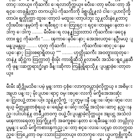
တာင္းတယ္။ ကိုႀကီး ေရလာတိုက္တယ္။ ၿပီးေတာ့ ၿပီးေတာ့ အို
ရင္ေတခုန္လိုက္တာ တကယ္ပါပဲ ကိုႀကီးကို ခ်စ္တယ္လို႔လဲ ငါေျပာလိုက္မိ
တာပဲ။ ရွက္လိုက္တာ ထူးေတာ့လဲ မထူးေတာ့ပါဘူး သူ႔လီးနဲ႔ေတာင္
လိုးၿပီးေနမွပဲကို ေရခ်ိဳးရင္း ေတြးရင္း ရင္ေတခုန္ေနတာ ေ
ဒါက္ ေဒါက္ ……… မီးမီးေရ လန႔္သြားတာပဲ ကိုႀကီးေခၚေန
တာ။ ရွင္ ကိုႀကီး ”…… ၾကာေနပီေနာ္ အေအးပတ္ေနဦးမယ္ ျ
မန္ျမန္လုပ္ ……… ဟုတ္ ကိုႀကီး ………… ကိုႀကီးေစာင့္ေနမ
ယ္ေနာ္ သြားစရာရွိတယ္ ””” ……… ဟုတ္ကိုႀကီး အဝတ္စားထုတ္ေ
တနဲ႔ ဆိုင္ထဲက ထြက္လာတဲ့ စိုးမိုး ကားရွိဆီသို႔လာၿပီး အသိေရွ႕ေနဆီ
ကို ဖုန္းဆက္တရား႐ုံးမွာ ခ်ိန္းဆိုကာ ကြန္ဒိုရွိရာသို႔ ျပန္လာခဲ့ေတာ့တ
ယ္။
မီးမီး ဆိုဒ္ကိုမသိေပမဲ့ မွန္းကာ ၄စုံေလာက္ဝယ္လာခဲ့လိုက္တယ္ ။ အစိမ္း
အျပာ ပန္းႏု မိုးျပာေရာင္ ဝမ္းစပ္ေလးကို မ်က္စိအေအးဆုံး
ေ႐ြးဝယ္ခဲ့တာေပါ့။ သူနဲ႔လိုက္မဲ့ ႏူတ္ခမ္းနီ ပန္းေဖ်ာ့ေဖ်ာ့ေလး
ရယ္ မိတ္ကပ္ဗူးတစုံရယ္ ေရေမြး ေခါင္းလိမ္ဆီ အသုံးေဆာင္ နည္းန
ည္းပါးပါးနဲ႔ တခ်ိဳ႕တဝက္ ဝယ္ခဲ့ပီးျပန္လာခဲ့လိုက္တယ္။ အျပင္က အသံလဲ
မၾကားရေတာ့ ထြက္ဖို႔ကို အခက္ဖစ္ေနတာ ေရခ်ိဳးခန္းထဲ ဘယ္လိုလု
ပ္ရမွန္း မသိ မ်က္စိကစားၾကည့္ေတာ့ စင္ေလးေပၚမွာ တဘက္တထ
ည္ေတြ႕ေတာ့ ဝမ္းသားသြားတယ္။ တဘက္ေလး ယူပက္ပစ္လိုက္ၿပီး