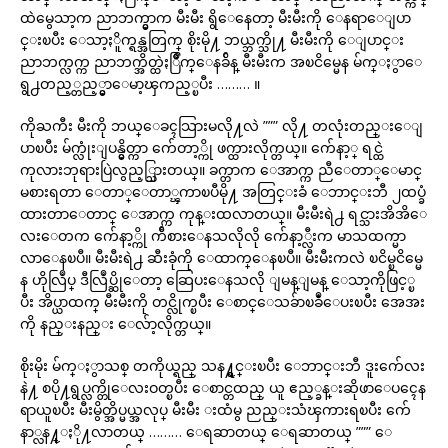
ထဲမွေသာ့က ညာဘက္မွာက မီးမီး ရွိေနေတာ့ မီးမီးကို ေနရာေျပာ
င္းၿပီး ေသာ့ႏိူက္ရန္အတြက္ စိုးမို႔ ဘယ္ဘက္သို႔ မီးမီးကို ေျပာင္း
ညာဘက္လက္က ညာဘက္အိတ္ထဲႏြိဳက္ေနခ်ိန္ မီးမီးက အၿငိမ္မေန မ်က္ႏွာေ
ရွ႕တည့္တည့္မွာေမာ့ၾကည့္ၿပီး ……… ။
ကိုႀကီး မီးကို ဘယ္ေခၚသြားမလို႔လဲ ””” လို႔ တလုံးတည္းေျ
ပာၿပီး မ်က္လုံးျပန္မွိတ္ကာ က်ေတာ့္ကို ဖက္ထားလိုက္တယ္။ က်ေနာ့္ ရင္ထဲ
ကုလားဘုရားပြဲလွည့္သြားတယ္။ ခက္တာက ေအာက္က ညီေတာ္ေမာင္
မစားရတာ ေတာ္ေတာ္ၾကာၿပီမို႔ အတြင္းခံ ေဘာင္းဘီ ၂ထပ္ခံ
ထားတာေတာင္ ေအာက္က ကုန္းထလာတယ္။ မီးမီးရဲ႕ ရင္သားအိအိေ
လးေတက က်ေနာ့္ကို က်ီစားေနသလိုလို က်ေနာ့္လီးက မာသထက္မာ
လာေနၿပီ။ မီးမီးရဲ႕ ဆီးခုံကို ေထာက္ေနၿပီ။ မီးမီးကလဲ ၿငိမ္ၿငိမ္မေ
န ဟိုလြဳပ္ ဒီလြဳပ္ဆိုေတာ့ ဆြေပးေနသလို ျမန္ျမန္ ေသာ့ကိုဖြင့္ၿ
ပီး အိပ္ယာထက္ မီးမီးကို တင္လိုက္ၿပီး ေစာင္ေသခ်ာၿခဳံေပးၿပီး အေအး
ကို နည္းနည္း ေလ်ာ့လိုက္တယ္။
စိုးမိုး မ်က္ႏွာသစ္ တကိုယ္ရည္ သန႔္ရွင္းၿပီး ေဘာင္းဘီ ဒူးက်ေလး
နဲ႔ စပို႔ရွပ္လက္တိုေလးဝတ္ၿပီး ေစာင္တထည္ ယူ ဧည့္ခန္းဆိုဖာေပၚေန
ရာယူၿပီး မီးမွိတ္အိပ္မယ္အလုပ္ မီးမီး းထံမွ ညည္းသံၾကားရၿပီး က်ေ
နာ္လန႔္ႏို႔လာတယ္ ……… ေရဆာတယ္ ေရဆာတယ္ ””” ေ