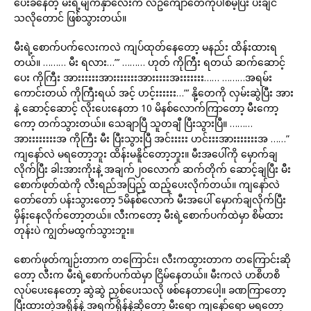
ပေးခံနေတဲ့ မီးရဲ့မျက်နှာလေးက လဥကျောတေကိုပါစိမ့်ပြီး ပီးချင်
သလိုတောင် ဖြစ်သွားတယ်။
မီးရဲ့စောက်ပက်လေးကလဲ ကျပ်ထုတ်နေတော့ မနည်း ထိန်းထားရ
တယ်။ ……… မီး ရလား…”’ ……… ဟုတ် ကိုကြီး ရတယ် ဆက်ဆောင့်
ပေး ကိုကြီး အားးးးးးအားးးးးးးအားးးးးအးးးးးးး…… ………အရမ်း
ကောင်းတယ် ကိုကြီးရယ် အင့် ဟင့်းးးးးး…”’ နို့တေကို လှမ်းဆွဲပြီး အား
နဲ့ ဆောင့်ဆောင့် လိုးပေးနေတာ 10 မိနစ်လောက်ကြာတော့ မီးကော့
ကော့ တက်သွားတယ်။ သေချာပြီ သူတချီ ပြီးသွားပြီ။ ………
အားးးးးးးးအ ကိုကြီး မီး ပြီးသွားပြီ အင်းးးးး ဟင်းးးအားးးးးးးအ ……”
ကျနော်လဲ မရတော့ဘူး ထိန်းမနိူင်တော့ဘူး။ မီးအပေါ်ကို မှောက်ချ
လိုက်ပြီး ခါးအားကိုးနဲ့ အချက်၂၀လောက် ဆက်တိုက် ဆောင့်ချပြီး မီး
စောက်ဖုတ်ထဲကို လီးရည်အပြည့် ထည့်ပေးလိုက်တယ်။ ကျနော်လဲ
တော်တော် ပန်းသွားတော့ 5မိနစ်လောက် မီးအပေါ် မှောက်ချလိုက်ပြီး
မှိန်းနေလိုက်တော့တယ်။ လီးကတော့ မီးရဲ့စောက်ပက်ထဲမှာ စိမ်ထား
တုန်းပဲ ကျွတ်မထွက်သွားဘူး။
စောက်ဖုတ်ကျဉ်းတာက တကြောင်း၊ လီးကထွားတာက တကြောင်းဆို
တော့ လီးက မီးရဲ့စောက်ပက်ထဲမှာ ငြိမ်နေတယ်။ မီးကလဲ ဟစိဟစိ
လုပ်ပေးနေတော့ ဆွဲဆွဲ ညှစ်ပေးသလို ဖစ်နေတာပေါ့။ ခဏကြာတော့
ပြီးထားတဲ့အရှိန်နဲ့ အရက်ရှိန်နဲ့ဆိုတော့ မီးရော ကျနော်ရော မရတော့