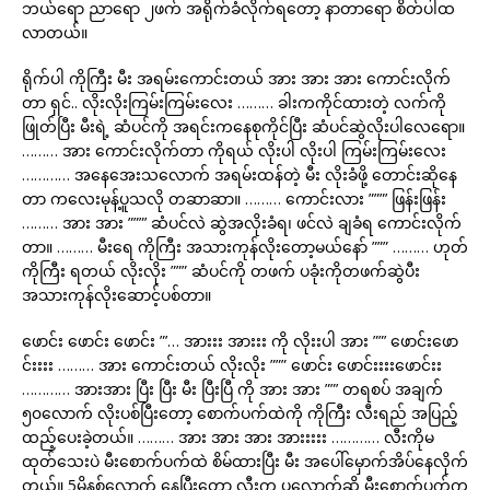
ဘယ်ရော ညာရော ၂ဖက် အရိုက်ခံလိုက်ရတော့ နာတာရော စိတ်ပါထ
လာတယ်။
ရိုက်ပါ ကိုကြီး မီး အရမ်းကောင်းတယ် အား အား အား ကောင်းလိုက်
တာ ရှင်.. လိုးလိုးကြမ်းကြမ်းလေး ……… ခါးကကိုင်ထားတဲ့ လက်ကို
ဖြုတ်ပြီး မီးရဲ့ ဆံပင်ကို အရင်းကနေစုကိုင်ပြီး ဆံပင်ဆွဲလိုးပါလေရော။
……… အား ကောင်းလိုက်တာ ကိုရယ် လိုးပါ လိုးပါ ကြမ်းကြမ်းလေး
………… အနေအေးသလောက် အရမ်းထန်တဲ့ မီး လိုးခံဖို့ တောင်းဆိုနေ
တာ ကလေးမုန့်ပူသလို တဆာဆာ။ ……… ကောင်းလား ”””’ ဖြန်းဖြန်း
……… အား အား ”””’ ဆံပင်လဲ ဆွဲအလိုးခံရ၊ ဖင်လဲ ချခံရ ကောင်းလိုက်
တာ။ ……… မီးရေ ကိုကြီး အသားကုန်လိုးတော့မယ်နော် ””” ……… ဟုတ်
ကိုကြီး ရတယ် လိုးလိုး ””” ဆံပင်ကို တဖက် ပခုံးကိုတဖက်ဆွဲပီး
အသားကုန်လိုးဆောင့်ပစ်တာ။
ဖောင်း ဖောင်း ဖောင်း ”’… အားးး အားးး ကို လိုးးပါ အား ””’ ဖောင်းဖော
င်းးးး ……… အား ကောင်းတယ် လိုးလိုး ””” ဖောင်း ဖောင်းးးးဖောင်းး
………… အားအား ပြီး ပြီး မီး ပြီးပြီ ကို အား အား ””’ တရစပ် အချက်
၅၀လောက် လိုးပစ်ပြီးတော့ စောက်ပက်ထဲကို ကိုကြီး လီးရည် အပြည့်
ထည့်ပေးခဲ့တယ်။ ……… အား အား အား အားးးးး ………… လီးကိုမ
ထုတ်သေးပဲ မီးစောက်ပက်ထဲ စိမ်ထားပြီး မီး အပေါ်မှောက်အိပ်နေလိုက်
တယ်။ 5မိနစ်လောက် နေပြီးတော့ လီးက ပလောက်ဆို မီးစောက်ပက်က