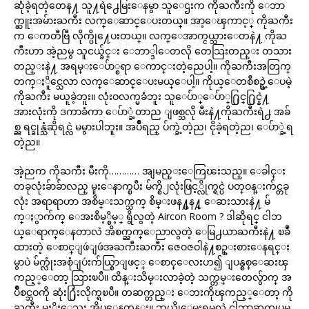
ဆုံခဲ့ရတဲ့တေန႔ သူ႔ရဲ႕ေမြးေနမွာ သူေဌးက ကိုႀကီးကို ေဘာ
က္ဆူးအမ်ားႀကီး လက္ေဆာင္ေပးတယ္။ အာ့ေၾကာင့္ ကိုႀကီး
က ေကတီဗြီ လိုက္ပို႔ေပးတယ္။ လက္ေအာက္ငယ္သားေတနဲ႔ ကိုႀ
ကီးဟာ အဲ့ညမွ သူငယ္ခ်င္း ေဘာ္ဒါေတလို တေသြးတည္း တသား
တည္းနဲ႔ အရမ္းေပ်ာ္စရာ ေကာင္းတဲ့ညေပါ့။ ကိုႀကီးအတြက္
တက္ႏိူင္သေလာ လက္ေဆာင္ေပးမယ္ေပါ့။ ကိုယ္ေတစီစဥ္ခဲ့ေပမဲ့
ကိုႀကီး မယူခဲ့ဘူး။ လုံးဝလက္မခံဘူး သူေပ်ာ္ေပ်ာ္႐ြင္႐ြင္နဲ႔
အားလုံးကို ဒကာခံကာ ေပ်ာ္ခဲ့တာည ျဖစ္သလို မီးနဲ႔ကိုႀကီးရဲ႕ အခ်
စ္ည ရင္ခုန္သံဆိုရင္လဲ မမွားပါဘူး။ အပ်ိဳရည္ ပ်က္ခဲ့တဲ့ည၊ ငိုခဲ့ရတဲ့ည၊ ေပ်ာ္ခဲ့ရ
တဲ့ည။
အဲ့ညက ကိုႀကီး မီးကို………… အျမည္းေကြၽးသည္။ ေခါင္း
တခုလုံးခ်ာခ်ာလည္ မူးေနာက္ၿပီး မ်က္စိ၂လုံးဖြင့္လိုက္ရင္ပဲ ပတ္ဝန္းက်င္တခု
လုံး အရာရာဟာ အစိမ္းသက္သက္ စိမ္းဖန႔္ဖန႔္ ေဆးသားနဲ႔ မ်
က္ႏွာက်က္ ေအးစိမ့္စိမ့္ ရွိလွတဲ့ Aircon Room ? ဒါဆိုရင္ ငါဘ
ယ္ေရာက္ေနတာလဲ အိစက္ညက္ေညာလွတဲ့ ေမြ႕ယာႀကီးနဲ႔ ၿခဳံ
ထားတဲ့ ေစာင္ျဖဴျဖဴအႀကီးႀကီး ဇေဝဇဝါနဲ႔စဥ္းစားေနရင္း
မွာပဲ မ်က္လုံးအစုံျပဴးက်ယ္စြာျဖင့္ ေစာင္ေလးဟ၍ ျပန္စစ္ေဆးၾ
ကည့္ေတာ့ သြားၿပီ။ ထိန္းသိမ္းလာခဲ့တဲ့ သက္တမ္းတေလွ်ာက္ အ
ပ်ိဳစင္ဘဝကို ဆုံး႐ြဴံးလိုက္ရၿပီ။ တဆက္တည္း ေဘးကိုၾကည့္ေတာ့ ကို
ႀကီး မႏိုးေသး အိပ္ေနတုန္း။ ဘယ္လိုေမးရမလဲ ငါဘာဆက္လုပ္ရမ