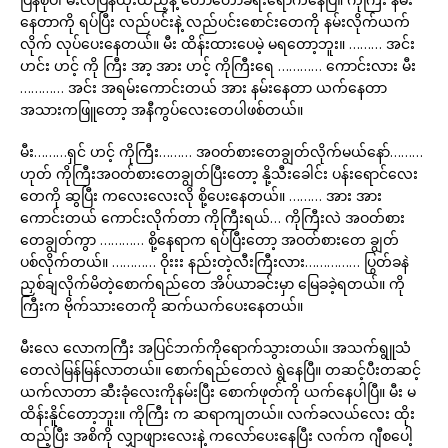
နေတာကို ရပ်ပြီး လည်ပင်းနဲ့ လည်ပင်းစောင်းတေကို နမ်းလိုက်ယက်
လိုက် လုပ်ပေးနေတယ်။ မီး ထိန်းထားပေမဲ့ မရတော့ဘူး။ ……… အင်း
ဟင်း ဟင့် ကို ကြီး အာ့ အား ဟင့် ကိုကြီးရေ ………… ကောင်းလား မီး
………… အင်း အရမ်းကောင်းတယ် အား နမ်းနေတာ ယက်နေတာ
အသားကဖြူတော့ အနီကွပ်လေးတေပါဖစ်တယ်။
မီး………ရှင် ဟင့် ကိုကြီး……… အဝတ်စားတေချွတ်လိုက်မယ်နော်………
ဟုတ် ကိုကြီးအဝတ်စားတေချွတ်ပြီးတော့ နို့သီးခေါင်း ပန်းရောင်လေး
တေကို ဆွပြီး ကလေးလေးလို စို့ပေးနေတယ်။ ……… အား အား
ကောင်းတယ် ကောင်းလိုက်တာ ကိုကြီးရယ်… ကိုကြီးလဲ အဝတ်စား
တေချွတ်ကွာ ………… စို့နေရာက ရပ်ပြီးတော့ အဝတ်စားတေ ချွတ်
ပစ်လိုက်တယ်။ ………… ဝိုးးး နည်းတဲ့လီးကြီးလား…………… ပြွတ်ခနဲ
ညှစ်ချလိုက်မိတဲ့စောက်ရည်တေ အိပ်ယာခင်းမှာ မြေခခဲ့ရတယ်။ ကို
ကြီးက ဗိုက်သားတေကို ဆက်ယက်ပေးနေတယ်။
မီးလေ လောကကြီး အပြင်ဘက်ကိုရောက်သွားတယ်။ အသက်ရွူသံ
တေလဲမြန်မြန်လာတယ်။ စောက်ရည်တေလဲ ရွဲနေပြီ။ တဆင့်ပီးတဆင့်
ယက်လာတာ ဆီးခုံလေးကိုနမ်းပြီး စောက်ဖုတ်ကို ယက်နေပါပြီ။ မီး မ
ထိန်းနိူင်တော့ဘူး။ ကိုကြီး က ဆရာကျတယ်။ လက်ခလယ်လေး ထိုး
ထည့်ပြီး အစိကို လျှာဖျားလေးနဲ့ ကလော်ပေးနေပြီး လက်က ဂျီစပေါ့