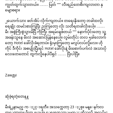
ကျွတ်ထွက်သွားတယ်။ ……… ပြတ် ””” လီးရည်တေစီးကျလာတာ နှ
မျောစရာ။
၂ယောက်သား ဖတ်အိပ် လိုက်ကျတယ်။ တရေးနိုးတော့ တခါထလိုး
ရေချိုး ထမင်းစားကြပြီး ညကြတော့ လိုး သတိရတခါလိုးပေါ့။ ………
မီး အစွဲကြီးစွဲသွားမိပြီ ကိုကြီး အရမ်းချစ်တယ် ””” နောက်ပိုင်းတော့ သူ့
အခန်းသူနေ မီးလဲ အဆောင်ပြန်နေပေါ့။ လွမ်းတိုင်း တလ ၅ခါလောက်
တော့ Hotel ခေါ်လိုးခံရတာပဲ။ ရုံးမှာကြတော့ မလွပ်လပ်လို့လေ။ ဟို
ကိုင် ဒီကိုင်၊ အစပျိုးပြီးရင် Hotel ခေါ်လိုးနဲ့ မီးစောက်ပက်လဲ အသားပို
လေးတေတောင် ထွက်လို့နေပါပီရှင် ……… ပြီးပါပြီ။
Zawgyi
ဆုံခဲ့ရတဲ့တေန႔
မီးရဲ႕နာမည္ က ႏွင္းရတီ။ အသက္ကေတာ့ 23 ႏွစ္။ မန္ေနဂ်ာလ
က္ေထာက္။ မီးက နယ္ကပါ။ ေရၾကည္ရာျမက္ႏုဆိုသလို အလုပ္ကိုင္