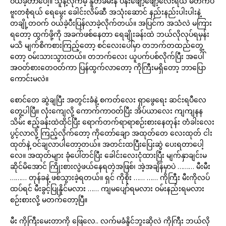
ဝယ်ခဲ့တာပေါ့။ သူနဲ့လိုက်မဲ့ နူတ်ခမ်းနီ ပန်းဖျော့ဖျော့လေးရယ် မိတ်ကပ်
ဗူးတစုံရယ် ရေမွေး ခေါင်းလိမ်ဆီ အသုံးဆောင် နည်းနည်းပါးပါးနဲ့
တချို့တဝက် ဝယ်ခဲ့ပီးပြန်လာခဲ့လိုက်တယ်။ အပြင်က အသံလဲ မကြား
ရတော့ ထွက်ဖို့ကို အခက်ဖစ်နေတာ ရေချိုးခန်းထဲ ဘယ်လိုလုပ်ရမှန်း
မသိ မျက်စိကစားကြည့်တော့ စင်လေးပေါ်မှာ တဘက်တထည်တွေ့
တော့ ဝမ်းသားသွားတယ်။ တဘက်လေး ယူပက်ပစ်လိုက်ပြီး အပေါ်
အဝတ်စားတေဝတ်ကာ ပြန်ထွက်လာတော့ ကိုကြီးမရှိတော့ ဘာပြော
ကောင်းမလဲ။
စောင်တေ ဆွဲချပြီး အတွင်းခံနဲ့ စကတ်လေး ရှာဖွေရေး ဆင်းရပီလေ
တွေ့ပါပြီ။ လုံးကျေလို့ ကောက်ကာဝတ်ပြီး အိပ်ယာလေး ကျကျနန
သိမ်း ဧည့်ခန်းထဲထိုင်ပြီး ရောက်တက်ရာရာစဉ်းစားနေတုန်း တံခါးလေး
ပွင့်လာလို့ ကြည့်လိုက်တော့ ကိုတော်ချော အထုတ်တေ လေးထုတ် ငါး
ထုတ်နဲ့ ဝင်ချလာပါတော့တယ်။ အတင်းထပြီးပြေးဆွဲ ပေးရတာပေါ့
လေ။ အထုတ်များ ခုံပေါ်တင်ပြီး ခေါင်းလေးငုံထားပြီး မျက်နှာချင်းမ
ဆိုင်မိအောင် ကြိုးစားလွဲဖယ်နေရတဲ့အဖြစ်၊ အဲ့အချိန်မှာပဲ ……… မီးမီး
……… တုန်ခနဲ့ ဖစ်သွားခဲ့ရတယ်။ ရှင် ကိုစိုး …… …… ကိုကြီး မီးကိုလပ်
ထပ်ရင် မီးခွင့်ပြုနိူင်မလား …… ကျမပျော်ရမလား ဝမ်းနည်းရမလား
စဉ်းစားလို့ မတက်တော့ပြီ။
မီး ကိုကြီးမေးတာကို ဖြေလေ.. လက်မခံနိူင်ဘူးဆိုလဲ ကိုကြီး ဘယ်လို