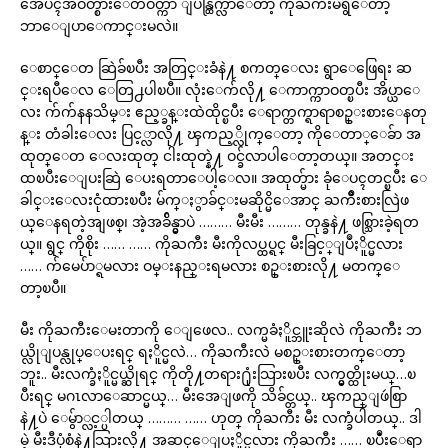
အေပၚအဝတ္စားေတဝတ္ကာ ျပန္ထြက္လာေတာ့ ကိုႀကီးမရွိေတာ့
ဘာေျပာေကာင္းမလဲ။
ေစာင္ေတ ဆြဲခ်ၿပီး အတြင္းခံနဲ႔ စကတ္ေလး ရွာေဖြေရး ဆ
င္းရပီေလ ေတြ႕ပါၿပီ။ လုံးေက်လို႔ ေကာက္ကာဝတ္ၿပီး အိပ္ယာေ
လး က်က်နနသိမ္း ဧည့္ခန္းထဲထိုင္ၿပီး ေရာက္တက္ရာရာစဥ္းစားေနတု
န္း တံခါးေလး ပြင့္လာလို႔ ၾကည့္လိုက္ေတာ့ ကိုေတာ္ေခ်ာ အ
ထုတ္ေတ ေလးထုတ္ ငါးထုတ္နဲ႔ ဝင္ခ်လာပါေတာ့တယ္။ အတင္း
ထၿပီးေျပးဆြဲ ေပးရတာေပါ့ေလ။ အထုတ္မ်ား ခုံေပၚတင္ၿပီး ေ
ခါင္းေလးငုံထားၿပီး မ်က္ႏွာခ်င္းမဆိုင္မိေအာင္ ႀကိဳးစားလြဲဖ
ယ္ေနရတဲ့အျဖစ္၊ အဲ့အခ်ိန္မွာပဲ ……… မီးမီး ……… တုန္ခနဲ႔ ဖစ္သြားခဲ့ရတ
ယ္။ ရွင္ ကိုစိုး …… …… ကိုႀကီး မီးကိုလပ္ထပ္ရင္ မီးခြင့္ျပဳႏိူင္မလား
…… က်မေပ်ာ္ရမလား ဝမ္းနည္းရမလား စဥ္းစားလို႔ မတက္ေ
တာ့ၿပီ။
မီး ကိုႀကီးေမးတာကို ေျဖေလ.. လက္မခံႏိူင္ဘူးဆိုလဲ ကိုႀကီး ဘ
ယ္လိုျပန္လုပ္ေပးရင္ ရႏိူင္မလဲ… ကိုႀကီးလဲ မစဥ္းစားတက္ေတာ့
ဘူး.. မီးလက္ခံႏိူင္မယ္ဆိုရင္ ကိုတို႔တရား႐ုံးသြားၿပီး လက္မွတ္ထိုးမယ္…ၿ
ပီးရင္ မဂၤလာေဆာင္မယ္… မီးအေျဖကို သိခ်င္တယ္.. ၾကည္ျဖဴစြာ
နဲ႔ပဲ ေမွ်ာ္လင့္ပါတယ္ ……… …… ဟုတ္ ကိုႀကီး မီး လက္ခံပါတယ္.. ဒါ
မဲ့ မီးဒီပုံစံနဲ႔သြားလို႔ အဆင္ေျပႏိူင္မလား ကိုႀကီး …… ၿပဳံးေရာ