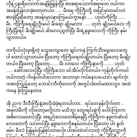
လိုနဲ့ ၄နာရီလောက်အချိန်ဖြုန်းပြီး စားစရာသောက်စရာတေ ဝယ်ကာ
အခန်းပြန်လာခဲ့တော့တယ်။ …… မီးရေ ကိုကြီးတို့ အပြင်မှာထမင်းလဲ
စားခဲ့ပြီဆိုတော့ အခန်းမှာပဲနားကြမယ်ကွာနော် …… ဟုတ်ကိုကြီး ……
မီး.. ကိုကြီးရေချိုးဦးမယ် မီးရော ချိုးမလား …… ဟုတ် ချိုးမယ်လေ ကို
ကြီးပြီးရင် မီးချိုးမယ် ခါးလေးညွတ်ပြီး မီးရဲ့နဖူးလေးကို ကိုကြီး နမ်း
သွားတယ်။
တကိုယ်လုံးမှာရှိတဲ့ သွေးကျောတေ ဖျင်းကနဲ ကြက်သီးမွေးလေးတွေ
ပါ ထောင်သွားတယ်။ ပြီးတော့ ကိုကြီးရေဝင်ချိုးတယ်။ ပြီးတော့ မီးချိုး
တယ်။ ပြီးတော့ ပြီးတော့..…… မီး လာလေ ကိုကြီးနားကို……… ဟုတ်
…… ခေါင်းလေးငုံပြီး ကိုကြီးဘေး ဝင်အိပ်လိုက်တယ်။ ကုန်တိုက်ကဝင်
ဝယ်လာတဲ့ ဂါဝန်ပါးပါးလေးက အသားမှာ ကပ်နေသယောင်၊ မျက်လုံး
ကစားကြည့်တော့ ဘောင်းဘီတိုလေးကို အတွင်းခံဝတ်မထားဘူး၊ အထဲ
ကနေ ခုံးကြွနေတာ။
အို ညက ဒီလီးကြီးနဲ့အလိုးခံခဲ့ရတာပါလား… ရင်တေခုန်လိုက်တာ ..
အခုလဲမီးကို လိုးတော့မလို့လား မသိဘူး တွေးရင်းနဲ့ကို ပေါင်ကြားက
အစိလေးမာတင်းပြီး အရည်လေးတေစိမ့်နေပြီ ကိုကြီးက နဖူးကဆံပင်
လေးတေကို သပ်တင်ပြီး နဖူးလေးကိုစနမ်းတယ်။ ပြီးတော့ ပါး နူတ်
ခမ်း၊ မီးလဲ ပြန်နမ်းပြန်စုပ်တာပေါ့။ ပါးစပ်ထဲဝင်လာတဲ့ ကိုကြီးလျှာကို
ပြန်စုပ်၊ မီးလဲပြန်ထိုးထည့်နဲ့ တော်တော်ခရီးရောက်နေပြီ။ ကိုကြီး နမ်း