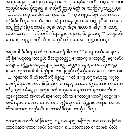
အာ္ေနေတာ့ က်ေနာ္ မေနသာေတာ့ ေရခဲေသတၱာထဲမွ ေရတဗူး
ထုတ္ၿပီး မီးမီးကိုထူမ၍ ေရတိုက္လိုက္တယ္ မ်က္လုံးေလးဖြင့္ၾကည့္တယ္။
………ေက်းဇူးတင္ပါတယ္ ကိုႀကီး ””” တဲ့ အရမ္းခ်စ္စရာေကာင္း
တဲ့မီးမီး စိတ္ေတ ထိန္းထားခဲ့ရတာမနည္း ေအာက္က ညီေတာ္ေ
မာင္က တြင္းနံ႔ရတာနဲ႔ ဝင္ေအာင္းခ်င္ေနတာ ေခါင္းေထာင္ထ
လာတယ္။ ……… ကိုႀကီး မီးနားမွာေနေနာ္ မီး မူးတယ္ ””’ ေျပာပီး
က်ေနာ့္ လည္ပင္းကို သိုင္းဖက္ၿပီး က်စ္ေနေအာင္ဖက္ထားတယ္။
အင္းပါ မီးမီးရယ္ ကိုယ္ အနားမွာရွိပါတယ္ ””” ေျပာၿပီး ေရဘူး
ကို ခုံေပၚလွမ္းတင္ၿပီး ဒီဘက္အလွည့္ ေအာက္က ေဘာ့ပင္ကို နင္းၿပီး
ေျခေခ်ာ္အိပ္ယာေပၚသို႔ ၂ေယာက္သားဖက္ယက္ လွဲၾကေတာ့မွ ဇာတ္လ
မ္းက လွတာ။ မီးမီး မ်က္လုံးေလးဖြင့္ၿပီး တိုးတိုးေလးေျပာတယ္။
…… ကိုႀကီး မီးကိုႀကီးကို ခ်စ္တယ္ ””” တဲ့ ေျပာ႐ုံပဲမဟုတ္ ႏူတ္ခ
မ္းကိုပါနမ္းေတာ့ စိုးမိုးဆိုတဲ့ က်ေနာ္ ဘာသားနဲ႔ထုထားတာ ဟုတ္
လို႔တုန္း မီးရဲ႕ ႏူတ္ခမ္းကို ဖက္နမ္းေနတာ အၾကာႀကီး င
တ္ေနတာလဲ ၾကာၿပီဆိုေတာ့ လီးက ေတာ္ေတာ္ကို တင္းေ
နၿပီ။ နမ္းရင္း လက္ေတက ႏို႔ေတကို ကိုင္ညႇစ္ေနရာကေန ေ
က်ာေအာက္ လက္လ်ိဳၿပီး ေဘာလီခ်ိတ္ေတကို ျဖဳတ္၊
စကတ္ေလးကို ဆြဲခြၽတ္၊ ပန္းေရာင္ အတြင္းခံေလးက ဆြဲေ
ဆာင္ခ်င္စရာေကာင္းၿပီး ခ်စ္ျခင္းရဲ႕ သေကၤတ ေလးဖစ္တဲ့ မီးမီး