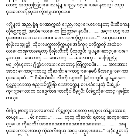
လာက္ အထုတ္အသြင္းေလးနဲ႔ ေညႇာင့္ေပးေနတယ္။ လည္ပ
င္းေတကိုနမ္း၊ လွ်ာနဲ႔ယက္ေပး၊
ႏို႔လဲ အညႇစ္ခံရ ေအာက္ကလဲ ေညႇာင့္ေပးေနေတာ့ မီးဆီကေန
လိုခ်င္တက္မက္တဲ့ အသံေလးေတ ထြက္လာေနၿပီ။ ……… အင္း ဟင္းဟ
င္းးးးးးး အား အ အားးးးးး ေကာင္းလိုက္တာ အား…”” လက္ေတက
စိုးမိုးလည္ဂုတ္ကို သိုင္းဖက္ထားလိုက္တယ္။ အခ်က္ျပလိုက္သလို အသံေ
လးေတၾကားရေတာ့ စိုးမိုးလီးကို ပိုထုတ္ၿပီး ျပန္ေဆာင့္ေပးေ
နတယ္။ …ဖေလာက္ ……ဖေလာက္ ….. ..ဖေလာက္ … ေဂြးဥနဲ႔
ဖင္၂လုံၾကား ႐ိုက္သံေလးေတေတာင္ ထြက္လာၿပီ။ ……… အားးအားး
အားးး ေကာင္းတယ္ ကိုႀကီး ေကာင္းေနၿပီ မီးအရမ္းေကာ
င္းေနၿပီ …”” စိုးမိုးသိၿပီ။ လီးကို ဒစ္နားထိ ဆြဲထုတ္ၿပီး ျပန္ေဆာ
င့္ထည့္ေတာ့ စည္းခ်က္ညီစြာ ေအာက္ကေန ေပးခံေနတဲ့ မီးရဲ႕မ်
က္ႏွာေလးက လဥေက်ာေတကိုပါစိမ့္ၿပီး ပီးခ်င္သလိုေတာင္ ျဖစ္သြား
တယ္။
မီးရဲ႕ေစာက္ပက္ေလးကလဲ က်ပ္ထုတ္ေနေတာ့ မနည္း ထိန္းထားရ
တယ္။ ……… မီး ရလား…”’ ……… ဟုတ္ ကိုႀကီး ရတယ္ ဆက္ေဆာ
င့္ေပး ကိုႀကီး အားးးးးးအားးးးးးးအားးးးးအးးးးးးး…… ………အရ
မ္းေကာင္းတယ္ ကိုႀကီးရယ္ အင့္ ဟင့္းးးးးး…”’ ႏို႔ေတကို