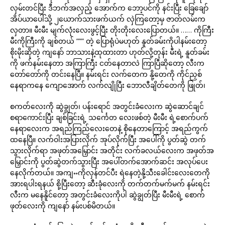
လှမ်းတင်ပြီး ဒီဘက်အလှည့် အောက်က ဘော့ပင်ကို နင်းပြီး ခြေချော်
အိပ်ယာပေါ်သို့ ၂ယောက်သားဖက်ယက် လှဲကြတော့မှ ဇာတ်လမ်းက
လှတာ။ မီးမီး မျက်လုံးလေးဖွင့်ပြီး တိုးတိုးလေးပြောတယ်။ …… ကိုကြီး
မီးကိုကြီးကို ချစ်တယ် ””” တဲ့ ပြောရုံပဲမဟုတ် နူတ်ခမ်းကိုပါနမ်းတော့
စိုးမိုးဆိုတဲ့ ကျနော် ဘာသားနဲ့ထုထားတာ ဟုတ်လို့တုန်း မီးရဲ့ နူတ်ခမ်း
ကို ဖက်နမ်းနေတာ အကြာကြီး ငတ်နေတာလဲ ကြာပြီဆိုတော့ လီးက
တော်တော်ကို တင်းနေပြီ။ နမ်းရင်း လက်တေက နို့တေကို ကိုင်ညှစ်
နေရာကနေ ကျောအောက် လက်လျိုပြီး ဘောလီချိတ်တေကို ဖြုတ်၊
စကတ်လေးကို ဆွဲချွတ်၊ ပန်းရောင် အတွင်းခံလေးက ဆွဲဆောင်ချင်
စရာကောင်းပြီး ချစ်ခြင်းရဲ့ သင်္ကေတ လေးဖစ်တဲ့ မီးမီး ရဲ့စောက်ပက်
နေရာလေးက အရည်ကြည်လေးတေနဲ့ စိုနေတာကြောင့် အရည်ကွက်
ထနေပြီ။ လက်ဝါးအပြားလိုက် အုပ်လိုက်ပြီး အပေါ်ကို ပွတ်ဆွဲ တက်
သွားလိုက်ရာ အဖုတ်အမြှောင်း အတိုင်း လက်ခလယ်လေးက အဖုတ်အ
မြှောင်းကို ပွတ်ဆွဲတက်သွားပြီး အပေါ်တက်အောက်ဆင်း အလုပ်ပေး
နေလိုက်တယ်။ အကျႌကိုလှန်တင်ပီး ရဲနေတဲ့နို့သီးခေါင်းလေးတေကို
အားရပါးရနယ် စို့ပြီးတော့ ဆီးခုံလေးကို တက်တက်မက်မက် နမ်းရင်း
လီးက မနေနိူင်တော့ အတွင်းခံလေးကိုပါ ဆွဲချွတ်ပြီး မီးမီးရဲ့ စောက်
ဖုတ်လေးကို ကျနော် နမ်းပစ်မိတယ်။