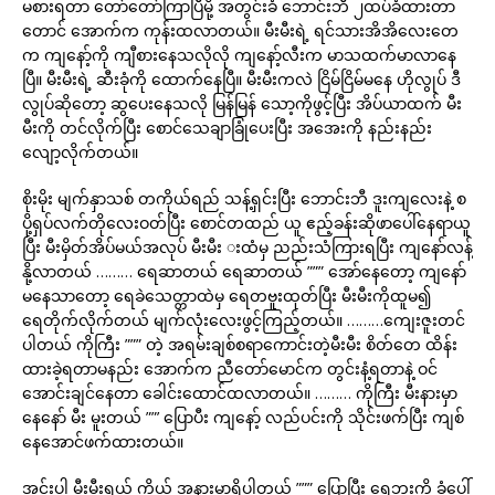
မစားရတာ တော်တော်ကြာပြီမို့ အတွင်းခံ ဘောင်းဘီ ၂ထပ်ခံထားတာ
တောင် အောက်က ကုန်းထလာတယ်။ မီးမီးရဲ့ ရင်သားအိအိလေးတေ
က ကျနော့်ကို ကျီစားနေသလိုလို ကျနော့်လီးက မာသထက်မာလာနေ
ပြီ။ မီးမီးရဲ့ ဆီးခုံကို ထောက်နေပြီ။ မီးမီးကလဲ ငြိမ်ငြိမ်မနေ ဟိုလွုပ် ဒီ
လွုပ်ဆိုတော့ ဆွပေးနေသလို မြန်မြန် သော့ကိုဖွင့်ပြီး အိပ်ယာထက် မီး
မီးကို တင်လိုက်ပြီး စောင်သေချာခြုံပေးပြီး အအေးကို နည်းနည်း
လျော့လိုက်တယ်။
စိုးမိုး မျက်နှာသစ် တကိုယ်ရည် သန့်ရှင်းပြီး ဘောင်းဘီ ဒူးကျလေးနဲ့ စ
ပို့ရှပ်လက်တိုလေးဝတ်ပြီး စောင်တထည် ယူ ဧည့်ခန်းဆိုဖာပေါ်နေရာယူ
ပြီး မီးမှိတ်အိပ်မယ်အလုပ် မီးမီး းထံမှ ညည်းသံကြားရပြီး ကျနော်လန့်
နို့လာတယ် ……… ရေဆာတယ် ရေဆာတယ် ””” အော်နေတော့ ကျနော်
မနေသာတော့ ရေခဲသေတ္တာထဲမှ ရေတဗူးထုတ်ပြီး မီးမီးကိုထူမ၍
ရေတိုက်လိုက်တယ် မျက်လုံးလေးဖွင့်ကြည့်တယ်။ ………ကျေးဇူးတင်
ပါတယ် ကိုကြီး ””” တဲ့ အရမ်းချစ်စရာကောင်းတဲ့မီးမီး စိတ်တေ ထိန်း
ထားခဲ့ရတာမနည်း အောက်က ညီတော်မောင်က တွင်းနံ့ရတာနဲ့ ဝင်
အောင်းချင်နေတာ ခေါင်းထောင်ထလာတယ်။ ……… ကိုကြီး မီးနားမှာ
နေနော် မီး မူးတယ် ””’ ပြောပီး ကျနော့် လည်ပင်းကို သိုင်းဖက်ပြီး ကျစ်
နေအောင်ဖက်ထားတယ်။
အင်းပါ မီးမီးရယ် ကိုယ် အနားမှာရှိပါတယ် ””” ပြောပြီး ရေဘူးကို ခုံပေါ်