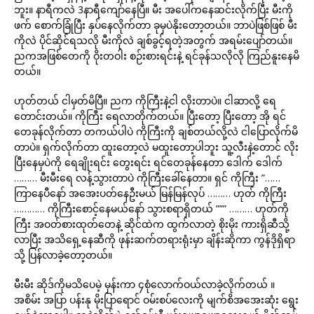
ဘူး။ နာရီကလဲ 3နာရီကျော်နေပြီ။ မီး အပေါ်ကနေဆင်းလိုက်ပြီး မီးကို
ဖက် စောက်ခြုံပြီး နှပ်နေလိုက်တာ ခုမှပဲနိုးတော့တယ်။ ဘာပဲဖြစ်ဖြစ် မီး
ကိုလဲ ပိုင်ဆိုင်ရသလို မီးကိုလဲ ချစ်ခွင့်ရတဲ့အတွက် အရမ်းပျော်တယ်။
ညကအဖြစ်တေကို ဝိုးတဝါး စဉ်းစားရင်းနဲ့ ရင်ခုန်သလိုလို ကြည်နူးနေမိ
တယ်။
ဟုတ်တယ် ငါမှတ်မိပြီ။ ညက ကိုကြီးနဲ့ငါ လိုးတာပဲ။ ငါဆာလို့ ရေ
တောင်းတယ်။ ကိုကြီး ရေလာတိုက်တယ်။ ပြီးတော့ ပြီးတော့ အို ရင်
တေခုန်လိုက်တာ တကယ်ပါပဲ ကိုကြီးကို ချစ်တယ်လို့လဲ ငါပြောလိုက်မိ
တာပဲ။ ရှက်လိုက်တာ ထူးတော့လဲ မထူးတော့ပါဘူး သူ့လီးနဲ့တောင် လိုး
ပြီးနေမှပဲကို ရေချိုးရင်း တွေးရင်း ရင်တေခုန်နေတာ ဒေါက် ဒေါက်
……… မီးမီးရေ လန့်သွားတာပဲ ကိုကြီးခေါ်နေတာ။ ရှင် ကိုကြီး ”……
ကြာနေပီနော် အအေးပတ်နေဦးမယ် မြန်မြန်လုပ် ……… ဟုတ် ကိုကြီး
………… ကိုကြီးစောင့်နေမယ်နော် သွားစရာရှိတယ် ””” ……… ဟုတ်ကို
ကြီး အဝတ်စားထုတ်တေနဲ့ ဆိုင်ထဲက ထွက်လာတဲ့ စိုးမိုး ကားရှိဆီသို့
လာပြီး အသိရှေ့နေဆီကို ဖုန်းဆက်တရားရုံးမှာ ချိန်းဆိုကာ ကွန်ဒိုရှိရာ
သို့ ပြန်လာခဲ့တော့တယ်။
မီးမီး ဆိုဒ်ကိုမသိပေမဲ့ မှန်းကာ ၄စုံလောက်ဝယ်လာခဲ့လိုက်တယ် ။
အစိမ်း အပြာ ပန်းနု မိုးပြာရောင် ဝမ်းစပ်လေးကို မျက်စိအအေးဆုံး ရွေး