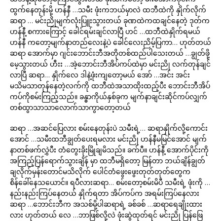
ထွက်နေတုန်းမို့ ဟန်နီ …သမီး ဖုံးကဘယ်မှာလဲ ထဘီထဲကို နှိုက်လိုက်
ဆရာ … မင်းညိုမျက်လုံးပြူးသွားတယ် ခုဏထဲကထချင်နေတဲ့ ဒုတ်က
ဟန်နီ့ စကားကြောင့် ခေါင်ရမ်းချင်လာပြီ ဟင် …ထဘီထဲနှိုက်ရမယ်
ဟန်နီ ကတော့မျက်နာတည်လေးနဲ့ပဲ ခေါင်လေးညိမ့်ပြကာ… ဟုတ်တယ်
ဆရာ အောက်မှာ ဂျင်းဘောင်းဘီအတိုတစ်ထည်ပါသေးတယ် …ချွတ်ဖို့
မေ့သွားတယ် ဟီးး …အဲ့ဘောင်းဘီအိပ်ကပ်ထဲမှာ မင်းညို လက်တုန်ချင်
လာပြီ ဆရာ… နှိုက်လေ ဒါနဲ့ဖုံးကျတော့မယ် အော် …အင်း အင်း
မသိမသာတုန်နေတဲ့လက်ကို ထဘီထဲအသာထိုးထည့်ပီး ဘောင်းဘီအိပ်
ကပ်ကိုစမ်းကြည့်သည်။ ခန္ဓာကိုယ်နှစ်ခုက မျက်နာချင်းဆိုင်ကပ်လျှက်
တစ်ထွာသာသာလောက်သာကွာတော့တယ်
ဆရာ …အဆင်ပြေလား စမ်းနေတုန်းပဲ သမီးရဲ့… ဆရာနှိုက်လို့ကောင်း
အောင် …သမီးထဘီချွတ်ပေးရမလား မင်းညို ဟန်နီမမြင်အောင် မျက်
နာတစ်ဖက်လွှဲပီး တံတွေးခိုးမြိုချမိသည်။ ခက်ပီ။ ဟန်နီ့ အောက်ပိုင်းကို
အကြည့်ပြန်ရောက်သွားချိန် မှာ ထဘီမရှိတော့ မြန်တာ ဘယ်ချိန်ချွတ်
ချလိုက်မှန်းတောင်မသိလိုက် ပေါင်တံဖွေးဖွေးတုတ်တုတ်တွေက
စိန်ခေါ်နေသယောင်။ ရပီလားဆရာ… စမ်းတော့စမ်းမိပီ သမီးရဲ့ ဖုံးကို …
နည်းနည်းကြပ်နေတယ် နှိုက်ရတာ အိပ်ကပ်က အရမ်းကြပ်နေလား
ဆရာ …ဘောင်းဘီက အသစ်မို့ပါဆရာရဲ့ ခစ်ခစ် …ဆရာရေချိုးထား
လား ဟုတ်တယ် လေ …ဘာဖြစ်လို့လဲ ဖုံးဆွဲထုတ်ရင် မင်းညို ပြန်ဖြေ