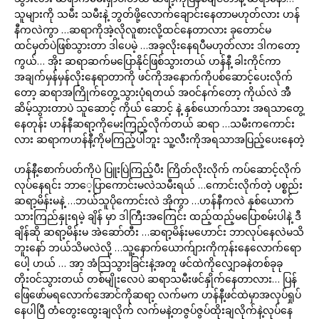
သူများကို သမီး သမီးနဲ့ ဘွတ်ဖို့လောက်ချောင်းနေတာမဟုတ်လား ဟန်
နီကလဲကွာ …ဆရာကိုအဲ့လိုလူစားလို့ထင်နေတာလား ခုတောင်မ
ထင်မှတ်ပဲဖြစ်သွားတာ ဒါပေမဲ့ …အခုလိုးနေရပီမဟုတ်လား ဒါကတော့
ကွယ်… အိုး ဆရာဆက်မပြောနိုင်ဖြစ်သွားတယ် ဟန်နီ့ ခါးကိုင်ကာ
အချက်မှန်မှန်လိုးနေရာတာကို ဖင်ကိုအနောက်ကိုပစ်ဆောင့်ပေးလိုက်
တော့ ဆရာအကြိုက်တွေ့သွားပုံရတယ် အဝင်နက်တော့ ကိုယ်လဲ အီ
ဆိမ့်သွားတာပဲ သူဆောင့် ကိုယ် ဆောင့် နဲ့ နှစ်ယောက်သား အရသာတွေ့
နေတုန်း ဟန်နီဆရာ့ကိုမေးကြည့်လိုက်တယ် ဆရာ …သမီးကကောင်း
လား ဆရာကဟန်နီ့ကိုမကြည့်ပါဘူး သူ့လီးကိုအရသာအပြည့်ပေးနေတဲ့
ဟန်နီ့စောက်ပတ်ကိုပဲ ပြူးပြဲကြည့်ပီး ကြိတ်လိုးလိုက် ကပ်ဆောင့်လိုက်
လုပ်နေရင်း ဘာေ့ပြာကောင်းမလဲသမီးရယ် …ကောင်းလိုက်တဲ့ ပစ္စည်း
ဆရာ့မိန်းမနဲ့ …ဘယ်သူပိုကောင်းလဲ အိုကွာ …ဟန်နီကလဲ နှစ်ယောက်
သားကြည်နှုးရမဲ့ ချိန် မှာ ဒါကြီးအကြေင်း ထည့်ထည့်မပြောစမ်းပါနဲ့ ဒီ
ချိန်ဆို ဆရာ့မိန်းမ အဲဆော်တီး …ဆရာ့မိန်းမဟောင်း ဘာလုပ်နေလဲမသိ
ဘူးနော် ဘယ်သိမလဲလို့ …သူ့နောက်ယောက်ျားကိုကုန်းနေလောက်ရော
ပေါ့ ဟယ် … အာ့ အံသြသွားခြင်းနဲ့အတူ ဖင်ထဲကိုလျှောခနဲတစ်ခုခု
တိုးဝင်သွားတယ် တစ်မျိုးလေပဲ ဆရာသမီးဖင်နှိုက်နေတာလား… ပြန်
ဖြေဖော်မရလောက်အောင်ကိုဆရာ့ လက်မက ဟန်နီ့ဖင်ထဲမှာအလုပ်ရှုပ်
နေပါပြီ တံတွေးထွေးချလိုက် လက်မနဲ့တဇွပ်ဇွပ်ထိုးချလိုက်နဲ့လုပ်နေ