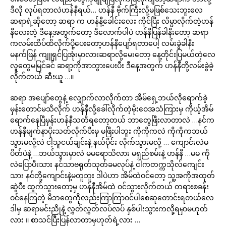
ဒီလို လုပ်ရတာလဲဟန်နီရယ်… ဟန်နီ ဗိုက်ကြီးလို့မဖြစ်သေးဘူးလေ
ဆရာရဲ့ဆိုတော့ ဆရာ က ဟန်နီ့ခေါင်းလေး ကိုင်ပြီး လိမ္မာလိုက်တဲ့ဟန်
နီလေးတဲ့ ဒီနေ့အတွက်တော့ ဒီလောက်ပါပဲ ဟန်နီပြန်ခါနီးတော့ ဆရာ
ကလမ်းထိပ်ထိလိုက်ပို့ပေးတော့ဟန်နီပျော်ရတာပေါ့ လမ်းခွဲခါနီး
မနက်ဖြန် ကျူရှင်ပြအုံးမှာလားဆရာလို့မေးတော့ နေ့တိုင်းပြမယ်တဲ့လေ
လူတွေမမြင်ခင် ဆရာ့ကိုအာဘွားပေးပီး ဒီနေ့အတွက် ဟန်နီတို့လမ်းခွဲခဲ့
လိုက်တယ် ဆီးယူ …။
ဆရာ အပျော်တွေနဲ့ လျှောက်လာလိုက်တာ အိမ်ရှေ့ဘယ်လိုရောက်ခဲ့
မှန်းတောင်မသိလိုက် ဟန်နီလို့ခေါ်လိုက်တဲ့မိုးဝေအသံကြားမှ ကိုယ့်အိမ်
ရောက်နေပြီမှန်းဟန်နီသတိရတော့တယ် ဘာတွေဖြီးလာတာလဲ …နင်က
ဟန်နီမျက်နာပိုးသတ်လိုက်ပီးမှ မဖြီးပါဘူး ကိုကိုကလဲ ကိုကိုကဘယ်
သွားမလို့လဲ ငါ့သူငယ်ချင်းနဲ့ နယ်ပိုင်း လိုက်သွားမလို့ … ကျောင်းလဲမ
ပိတ်ပဲနဲ့ …ဘယ်သွားမှာလဲ မမရောသိလား မရှည်စမ်းနဲ့ ဟန်နီ …မမ ကို
လဲပြောပီးသား နင်သာဗရုတ်သုတ်ခမလုပ်နဲ့ ငါကတက္ကသိုလ်ကျေင်း
သား နင်တို့ကျောင်းနဲ့မတူဘူး ဒါပဲဟာ အိမ်ထဲဝင်တော့ သူ့အကိုအထုတ်
ဆွဲပီး ထွက်သွားတော့မှ ဟန်နီအိမ်ထဲ ဝင်သွားလိုက်တယ် တရားစခန်း
ဝင်နေကြတဲ့ မိဘတွေကိုလည်းကြာကြာဝင်ပါစေဆုတောင်းရတယ်လေ
ဒါမှ ဆရာမင်းညိုနဲ့ လွှတ်လွှတ်လပ်လပ် နှစ်ပါးသွားကလို့ရမှာမဟုတ်
လား ။ စာသင်ပြီးပြန်လာတာမှဟုတ်ရဲ့လား …