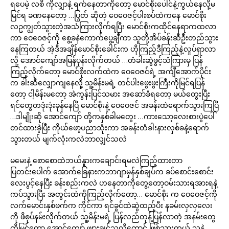
ရပေမဲ့ လစိ ကိုလျှာနဲ့ ရက်နေတာကိုတော့ မောင်စိုးပေါင်နဲ့ကွယ်နေလို့မ
မြင်ရ ခဏနေတော့ …ပြွတ် ဆိုတဲ့ ဝေဝေဇင့်ပါးစပ်ထဲကနေ မောင်စိုး
လဥကျွတ်သွားတဲ့အသံကြားလိုက်ရပြီး မောင်စိုးကထိုင်နေရာကထလာ
ကာ ဝေဝေဇင့်ကို စွေ့ခနဲကောက်ပွေ့ချီကာ သူတို့အိပ်ခန်းဆီဦးတည်သွား
နေကြတယ် အဲ့ဒီအချိန်မောင်စိုးခေါင်းက ဟိုကြည့်ဒီကြည့်နဲ့လှုပ်ရှာလာ
လို့ အောင်ကျော်အမြန်ပုန်းလိုက်တယ် …တံခါးဆွဲဖွင့်သံကြားမှ ပြန်
ကြည့်လိုက်တော့ မောင်စိုးလက်ထဲက ဝေဝေဇင်ရဲ့ အင်္ကျီအောက်ပိုင်း
က ခါးဆီလျှောကျနေလို့ သူ့မိန်းမရဲ့ တင်ပါးဖွေးဖွးကြီးကိုမြင်ရပြန်
တော့ ငါ့မိန်းမတော့ အဲကွန်းပြင်သမား အဆော်ခံရတော့ မယ်တွေးပြီး
ရင်တွေတဒုံးဒုံးခုန်နေပြီ မောင်စိုးနဲ့ ဝေဝေဇင် အခန်းထဲရောက်သွားကြပြီ
…ဒါမျိုးဆို အောင်ကျော် တို့ကနှစ်ခါမတွေး …ကားသော့လေးစားပွဲပေါ်
တင်ထားခဲ့ပြီး ကိုယ်ဖော့ပညာသုံးကာ အခန်းတံခါးနားလှစ်ခနဲ့ရောက်
သွားတယ် မျက်လုံးကလဲဘာလျှင်သလဲ
မမေးနဲ့ စောစောထဲဘယ်နူားကချောင်းရမလဲကြည့်ထားတာ
ပြတင်းပေါက် အောက်ခြေနားကဘာဂျာမှန်နှစ်ချပ်က ခပ်စောင်းစောင်း
လေးပွင့်နေပြီး ခန်းစည်းကလဲ ဟနေတာကိုတွေ့တော့ဝမ်းသားရအားရနဲ့
ကပ်သွားပြီး အတွင်းထဲကိုကြည့်လိုက်တော့… မောင်စိုး က ဝေဝေဇင့်ကို
လက်မောင်းနှစ်ဖက်က ကိုင်ကာ ရင်ခွင်ထဲဆွဲထည့်ပီး နခမ်းလှလှလေး
ကို ဖိစုပ်နမ်းလိုက်တယ် သူ့မိန်းမရဲ့ ပြန်လည်တုန့်ပြန်လာတဲ့ အနမ်းတွေ
ကိုမြင်တော့ အောင်ကျော် ဖျားချင်သလိုတောင် ဖြစ်သွားတယ် သူနဲ့