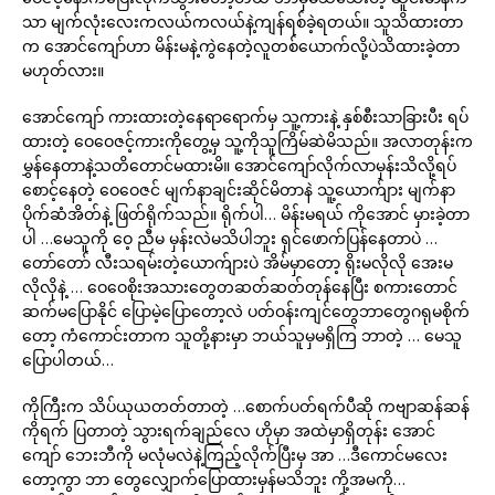
သာ မျက်လုံးလေးကလယ်ကလယ်နဲ့ကျန်ရစ်ခဲ့ရတယ်။ သူသိထားတာ
က အောင်ကျော်ဟာ မိန်းမနဲ့ကွဲနေတဲ့လူတစ်ယောက်လို့ပဲသိထားခဲ့တာ
မဟုတ်လား။
အောင်ကျော် ကားထားတဲ့နေရာရောက်မှ သူ့ကားနဲ့ နှစ်စီးသာခြားပီး ရပ်
ထားတဲ့ ဝေဝေဇင့်ကားကိုတွေ့မှ သူ့ကိုသူကြိမ်ဆဲမိသည်။ အလာတုန်းက
မွှန်နေတာနဲ့သတိတောင်မထားမိ။ အောင်ကျော်လိုက်လာမှန်းသိလို့ရပ်
စောင့်နေတဲ့ ဝေဝေဇင် မျက်နာချင်းဆိုင်မိတာနဲ သူ့ယောက်ျား မျက်နာ
ပိုက်ဆံအိတ်နဲ့ ဖြတ်ရိုက်သည်။ ရိုက်ပါ… မိန်းမရယ် ကိုအောင် မှားခဲ့တာ
ပါ …မေသူကို ဝေ့ ညီမ မှန်းလဲမသိပါဘူး ရှင်ဖောက်ပြန်နေတာပဲ …
တော်တော် လီးသရမ်းတဲ့ယောက်ျားပဲ အိမ်မှာတော့ ရိုးမလိုလို အေးမ
လိုလိုနဲ့ … ဝေဝေစိုးအသားတွေတဆတ်ဆတ်တုန်နေပြီး စကားတောင်
ဆက်မပြောနိုင် ပြောမဲ့ပြောတော့လဲ ပတ်ဝန်းကျင်တွေဘာတွေဂရုမစိုက်
တော့ ကံကောင်းတာက သူတို့နားမှာ ဘယ်သူမှမရှိကြ ဘာတဲ့ … မေသူ
ပြောပါတယ်…
ကိုကြီးက သိပ်ယုယတတ်တာတဲ့ …စောက်ပတ်ရက်ပီဆို ကဗျာဆန်ဆန်
ကိုရက် ပြတာတဲ့ သွားရက်ချည်လေ ဟိုမှာ အထဲမှာရှိတုန်း အောင်
ကျော် ဘေးဘီကို မလုံမလဲနဲ့ကြည့်လိုက်ပြီးမှ အာ …ဒီကောင်မလေး
တော့ကွာ ဘာ တွေလျှောက်ပြောထားမှန်မသိဘူး ကို့အမကို…