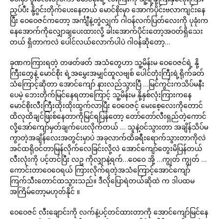
ညှပ်ပီး နို့ဂွင်းတိုက်ပေးနေတယ် မောင်စိုးမှာ အောက်ပိုင်းဗလာကျင်းနေ
ပြီး ဝေဝေဇင်ကတော့ အင်္ကျီနဲ့တွဲလျှက် ဂါဝန်လက်ပြတ်လေးကို ပုခုံးက
နေအောက်ကိုလျှောချပေးထားလို့ ခါးအောက်ပိုင်းတော့အဝတ်ရှိသေး
တယ် ရှိတာကလဲ ပေါင်လယ်လောက်ပါပဲ ဂါဝန်ဆိုတော့…
ခုဏကကြားရတဲ့ တဖတ်ဖတ် အသံတွေဟာ သူ့မိန်းမ ဝေဝေဇင်ရဲ့ နို့
ကြီးတွေနဲ့ မောင်စိုး ရဲ့အမွှေးအမျှင်ထူလဗျစ် ပေါင်တုံးကြီးရဲ့ရိုက်ခတ်
သံကြောင့်ဆိုတာ အောင်ကျော် နားလည်သွားပြီ …မြင်ကွင်းကသိပ်မနီး
ပေမဲ့ ဘေးတိုက်မြင်နေရတာကြောင့် သူ့မိန်းမ နို့နှစ်လုံးကြားကနေ
မောင်စိုးလီးကြီးထိုးထိုးထွက်လာပြီး ဝေဝေဇင့် မေးစေ့လေးကိုတောင်
ထိလုထိချင်ဖြးစ်နေတာကိုမြင်ရပြန်တော့ တော်တော်လီးရှည်တဲ့ကောင်
လို့အော်ကျော်မှတ်ချက်ပေးလိုက်တယ် … သူနဲ့ဝင်သွားတာ အချိန်သိပ်မ
ကွာတဲ့အချိန်လေးအတွင်းမှာပဲ အခုလာက်ထိခရီးရောက်သွားတာကိုလဲ
အင်ထရိုဝင်တာမြန်လိုက်လေခြင်းလို့လဲ အောင်ကျော်တွေးမိပြန်တယ်
လီးလုံးကို ပင့်တင်ပြီး လဥ ကိုလျှာနဲ့ရက်…ဝေဝေ အို့ …ကျွတ် ကျွတ် …
ကောင်းတာဝေဝေရယ် ကြားလိုက်ရတဲ့အသံကြောင့်အောင်ကျော်
ကြက်သီးတောင်ထသွားသည်။ ဒီလိုပြောရဲတယ်ဆိုထဲ က ဒါပထမ
အကြိမ်တော့မဟုတ်နိုင် ။
ဝေဝေဇင် လီးချောင်းကို လက်နဲ့ပင့်တင်ထားတာကို အောင်ကျော်မြင်နေ