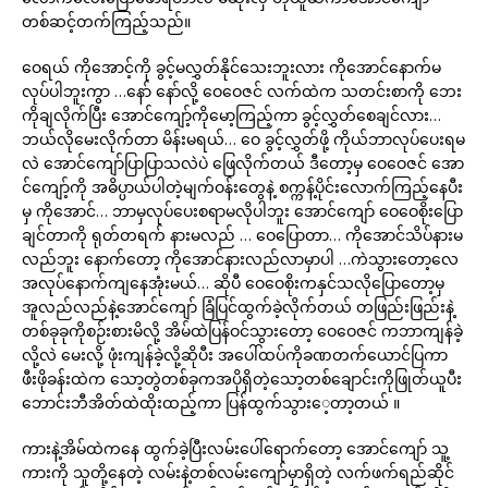
တစ်ဆင့်တက်ကြည့်သည်။
ဝေရယ် ကိုအောင့်ကို ခွင့်မလွှတ်နိုင်သေးဘူးလား ကိုအောင်နောက်မ
လုပ်ပါဘူးကွာ …နော် နော်လို့ ဝေဝေဇင် လက်ထဲက သတင်းစာကို ဘေး
ကိုချလိုက်ပြီး အောင်ကျော့်ကိုမော့ကြည့်ကာ ခွင့်လွှတ်စေချင်လား…
ဘယ်လိုမေးလိုက်တာ မိန်းမရယ်… ဝေ ခွင့်လွှတ်ဖို့ ကိုယ်ဘာလုပ်ပေးရမ
လဲ အောင်ကျော်ပြာပြာသလဲပဲ ဖြေလိုက်တယ် ဒီတော့မှ ဝေဝေဇင် အော
င်ကျော့်ကို အဓိပ္ပာယ်ပါတဲ့မျက်ဝန်းတွေနဲ့ စက္ကန့်ပိုင်းလောက်ကြည့်နေပီး
မှ ကိုအောင်… ဘာမှလုပ်ပေးစရာမလိုပါဘူး အောင်ကျော် ဝေဝေစိုးပြော
ချင်တာကို ရုတ်တရက် နားမလည် … ဝေပြောတာ… ကိုအောင်သိပ်နားမ
လည်ဘူး နောက်တော့ ကိုအောင်နားလည်လာမှာပါ …ကဲသွားတော့လေ
အလုပ်နောက်ကျနေအုံးမယ်… ဆိုပီ ဝေဝေစိုးကနှင်သလိုပြောတော့မှ
အူလည်လည်နဲ့အောင်ကျော် ခြံပြင်ထွက်ခဲ့လိုက်တယ် တဖြည်းဖြည်းနဲ့
တစ်ခုခုကိုစဉ်းစားမိလို့ အိမ်ထဲပြန်ဝင်သွားတော့ ဝေဝေဇင် ကဘာကျန်ခဲ့
လို့လဲ မေးလို့ ဖုံးကျန်ခဲ့လို့ဆိုပီး အပေါ်ထပ်ကိုခဏတက်ယောင်ပြကာ
ဖီးဖိုခန်းထဲက သော့တွဲတစ်ခုကအပိုရှိတဲ့သော့တစ်ချောင်းကိုဖြုတ်ယူပီး
ဘောင်းဘီအိတ်ထဲထိုးထည့်ကာ ပြန်ထွက်သွားေ့တာ့တယ် ။
ကားနဲ့အိမ်ထဲကနေ ထွက်ခဲ့ပြီးလမ်းပေါ်ရောက်တော့ အောင်ကျော် သူ့
ကားကို သူတို့နေတဲ့ လမ်းနဲ့တစ်လမ်းကျော်မှာရှိတဲ့ လက်ဖက်ရည်ဆိုင်