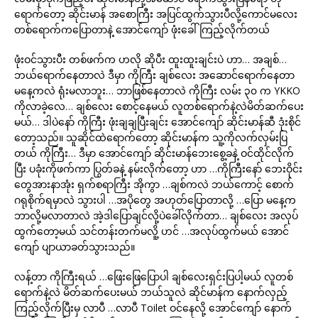
ရောက်တော့ ဆိုင်းမာန် အစောကြီး အပြင်ထွက်သွားပီလို့ကောင်မလေး
တစ်ရောက်ကပြောတာနဲ့ အောင်ကျော် ဖုံးခေါ်ကြည့်လိုက်တယ်
ဖုံးဝင်သွားပီး တစ်ဖက်က ဟလို ဆိုပီး ထူးထူးချင်းပဲ ဟာ… အချစ်…
ဘယ်ရောက်နေတာလဲ ဒီမှာ ကိုကြီး ချစ်လေး အဆောင်ရောက်နေတာ
မနေ့ကလဲ ရုံးမလာဘူး… ဘာဖြစ်နေတာလဲ ကိုကြီး လမ်း ၃၀ က YKKO
ကိုလာခဲ့လေ… ချစ်လေး စောင့်နေမယ် လူတစ်ရောက်နဲ့လဲမိတ်ဆက်ပေး
မယ်… ဒါပဲနော် ကိုကြီး ဖုံးချချပြီးချင်း အောင်ကျော် ဆိုင်းမာန်ဆီ ဒုံးစိုင်
တော့သည်။ သူဆိုင်ထဲရောက်တော့ ဆိုင်းမာန်က သူ့ကိုလက်လှမ်းပြ
တယ် ကိုကြီး… ဒီမှာ အောင်ကျော် ဆိုင်းမာန်ဘေးစွေ့ခနဲ့ ဝင်ထိုင်လိုက်
ပြီး ပခုံးကိုဖက်ကာ ပြွတ်ခနဲ့ နမ်းလိုက်တော့ ဟာ …ကိုကြီးနော် ဘေးဝိုင်း
တွေအားနာအုံး ရှက်စရာကြီး အိုကွာ …ချစ်ကလဲ ဘယ်ကောင့် စောက်
ဂရုစိုက်ရမှာလဲ သွားပါ …အပိုတွေ အဟုတ်ပြောတာလို့ …ပြော မနေ့က
ဘာလို့မလာတာလဲ အဲ့ဒါပြောချင်လို့ပဲခေါ်လိုက်တာ… ချစ်လေး အလုပ်
ထွက်တော့မယ် သင်တန်းတက်မလိူ့ ဟင် …အလုပ်ထွက်မယ် အောင်
ကျော် ပျာယာခတ်သွားသည်။
လန့်တာ ကိုကြီးရယ် …ဖြေးဖြေပြောပါ ချစ်လေးရှင်းပြပါ့မယ် လူတစ်
ရောက်နဲ့လဲ မိတ်ဆက်ပေးမယ် ဘယ်သူလဲ ဆိုင်မာန်က နောက်လှည့်
ကြည့်လိုက်ပြီးမှ လာပီ …လာပီ Toilet ဝင်နေလို့ အောင်ကျော် နောက်