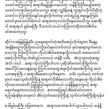
သတင်းကြောင့်ပေါ့ ဆရာဒီနေ့ပြန်လာမယ်တဲ့ ဟန်နီ့ကိုပိုပီးပျော်စေတဲ့
သတင်းကအဲ့ဒါမဟုတ်သေးဘူး ဆရာ သူ့မိန်းမနဲ့ ကွာရှင်းလိုက်ပီဆိုတဲ့
သတင်းပဲ ကြားကြားချင်းပျော်လိုက်တာမှ ဟင်းရည်နဲ့ ရေနွှေးကြမ်း
တောင်မှားသောက်မိတယ် ဆရာတော့ဘယ်လိုနေမယ်မသိဘူး ဆောရီး
ပါ ဆရာရယ် ရှမ်းမကြီး ဒီသတင်းဘယ်ကကြားလဲဆိုတာလဲစိတ်မ
ဝင်စားတော့ဘူး
ဆိုင်ကအမြန်ပြန်ခဲ့ပီး ညနေရောက်တဲ့အထိစောင့်လိုက်ရတာ ဒီနေ့မှ
အချိန်တွေကပိုကြာတယ်လို့ထင်ရလောက်တယ် ခုလဲဆရာထွက်မလာ
သေးဘူး ကြာလိုက်တာ ကိုယ်ပဲစိတ်စောနေလို့လားမသိ ခဏလောက်
စောင့်လိုက်ပီးမှ တံခါးပွင့်လာတယ် ဟန်နီ သမီး… အံသှသှားတဲ့ဆရာ့
အသံ ဟယ် …ဆရာ တုံးလုံးကြီးပါလား ပုဆိုးခါးတောင်းကြိုက်ကာ
အပေါ်ပိုင်းဗလာနဲ့ဆရာ ကြွက်သားတွေအဖုလိုက်အထစ်လိုက်နဲ့ အသဲ
ယားစရာကြီး ။ ဆရာအိမ်ဆေးသုတ်နေတာ… သမီး ဟုတ်မယ် လက်ထဲ
မှာလဲ ဆေးသုတ်တံကြီးနဲ့ ဆရာကဒီအိမ်လေးကိုငှားနေပေမဲ့ ကိုယ်အိမ်
လိုသဘောထားပီး ပြုပြုပြင်နေတတ်တယ် ဟန်နီနဲ့များကွာပါ့ ဆရာ
ရောက်နေတာဘယ်လိုသိလဲ… စကားပြောရင်အိမ်ထဲဝင်လာတာ
ဧည့်ခန်းနံရံဘေးမှာလဲ အိမ်သုတ်ဆေးပုံးကြီးနဲ့ သုတ်လက်စကြီးရှိတုန်း။
ဒေါ်ရှမ်းမကြီး ပြောတာလေ… ဆရာသဘောပေါက်သွားပါတယ် ဟန်နီ့