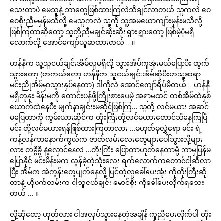
သေးတာပဲ မေသူနဲ့ ဘာတွေဖြစ်ထားကြလဲသိချင်လာတယ် သူကလဲ ဝေ
ဝေစိုးညီမမှန်မသိလို့ မေသူကလဲ သူ့ကို သူ့အမယောကျာ်းမှန်းမသိလို့
ဖြစ်ကြတာဆိုတော့ သူတို့ညီမချင်ဆိုးဆိုးရွှားရွှားတော့ ဖြစ်မဲ့ပုံမရှိ
လောက်လို့ အောင်ကျော်ယူဆထားတယ် …။
ဟန်နီက သူ့သူငယ်ချင်းအိမ်လူမရှိလို့ သွားအိပ်ကူအုံးမယ်ပြောပီး ထွက်
သွားတော့ (တကယ်တော့ ဟန်နီက သူငယ်ချင်းအိမ်ဆိုပီးဟသူ့ဆရာ
မင်းညိုအိမ်မှာသွားနှပ်နေတာ) ဒါကိုလဲ အောင်ကျော်ရိပ်မိတယ်… ဟန်နီ
မရှိတုနုး မိန်းမကို တောင်းပန်ဖို့ကြိုးစားပေမဲ့ အရာမထင် တစ်အိမ်ထဲနှစ်
ယောက်ထဲနေပီး မျက်နာချင်းးမဆိုင်ဖြစ်ကြ… သူတို့ လင်မယား အဆင်
မပြေတာကို ကွမ်းယားဆိုင်က တိုးကြီးတို့လင်မယားတောင်သိနေကြပြီ
မင်း တို့လင်မယားရန့်ဖြစ်ထားကြတာလား …မဟုတ်မှလွှဲရော မင်း ရဲ့
ကန့်လန်ကာနောက်ကွယ်က ဇာတ်လမ်းလေးတွေများပေါ်သွားလို့များ
လား တခွိခွိ နဲ့လှောင်နေလဲ …တိုးကြီး ပြောတာဟုတ်နေတာမို့ ဘာမှပြန်မ
ပြောနိုင် မင်းမိန်းမက လွန်ခဲ့တဲ့သုံးလေး ရက်လောက်ကတောင်ငါ့ဆီလာ
ပြီး အိမ်က အဲကွန်းတွေပျက်နေလို့ ပြင်တဲ့လူခေါ်ပေးအုံး ကိုတိုးကြီးဆို
တာနဲ့ ဟိုဖက်လမ်းက ငါ့သူငယ်ချင်း မောင်စိုး ကိုခေါ်ပေးလိုက်ရသေး
တယ် … ။
လို့ဆိုတော့ ဟုတ်လား ငါအလုပ်သွားနေတဲ့အချိန် ကူညီပေးလိုက်ပါ တိုး