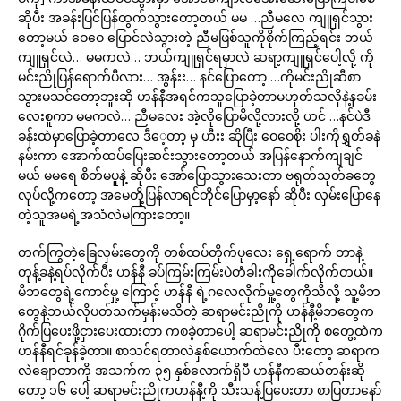
ဆိုပီး အခန်းပြင်ပြန်ထွက်သွားတော့တယ် မမ …ညီမလေ ကျူရှင်သွား
တော့မယ် ဝေဝေ ပြောင်လဲသွားတဲ့ ညီမဖြစ်သူကိုစိုက်ကြည့်ရင်း ဘယ်
ကျူရှင်လဲ… မမကလဲ… ဘယ်ကျူရှင်ရမှာလဲ ဆရာ့ကျူရှင်ပေါ့လို့ ကို
မင်းညိုပြန်ရောက်ပီလား… အွန်းး… နင်ပြောတော့ …ကိုမင်းညိုဆီစာ
သွားမသင်တော့ဘူးဆို ဟန်နီအရင်ကသူပြောခဲ့တာမဟုတ်သလိုနဲ့နခမ်း
လေးစူကာ မမကလဲ… ညီမလေး အဲ့လိုပြောမိလို့လားလို့ ဟင် …နင်ပဲဒီ
ခန်းထဲမှာပြောခဲ့တာလေ ဒီေ့တာ့ မှ ဟီးး ဆိုပြီး ဝေဝေစိုး ပါးကိုရွှတ်ခနဲ
နမ်းကာ အောက်ထပ်ပြေးဆင်းသွားတော့တယ် အပြန်နောက်ကျချင်
မယ် မမရေ စိတ်မပူနဲ့ ဆိုပီး အော်ပြောသွားသေးတာ ဗရုတ်သုတ်ခတွေ
လုပ်လို့ကတော့ အမေတို့ပြန်လာရင်တိုင်ပြောမှာ့နော် ဆိုပီး လှမ်းပြောနေ
တဲ့သူအမရဲ့အသံလဲမကြားတော့။
တက်ကြွတဲ့ခြေလှမ်းတွေကို တစ်ထပ်တိုက်ပုလေး ရှေ့ရောက် တာနဲ့
တုန့်ခနဲ့ရပ်လိုက်ပီး ဟန်နီ ခပ်ကြမ်းကြမ်းပဲတံခါးကိုခေါက်လိုက်တယ်။
မိဘတွေရဲ့ကောင်မှု့ ကြောင့် ဟန်နီ ရဲ့ဂလေလိုက်မှု့တွေကိုသိလို့ သူ့မိဘ
တွေနဲ့ဘယ်လိုပတ်သက်မှန်းမသိတဲ့ ဆရာမင်းညိုကို ဟန်နီ့မိဘတွေက
ဂိုက်ပြပေးဖို့ငှားပေးထားတာ ကစခဲ့တာပေါ့ ဆရာမင်းညိုကို စတွေ့ထဲက
ဟန်နီရင်ခုန်ခဲ့တာ။ စာသင်ရတာလဲနှစ်ယောက်ထဲလေ ပီးတော့ ဆရာက
လဲချောတာကို အသက်က ၃၅ နှစ်လောက်ရှိပီ ဟန်နီကဆယ်တန်းဆို
တော့ ၁၆ ပေါ့ ဆရာမင်းညိုကဟန်နီ့ကို သီးသန့်ပြပေးတာ စာပြတာနော်