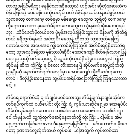
တာသူ့အပြင်မရှိဘူး နေနိုင်လားဆိုတော့လဲ ဟင့်အင်း ဆိုတဲ့အစားထဲက
မိန်းမဖြစ်တဲ့ ဝေဝေစိုးကကိုယ်တိုင်ကလဲ ဒီဇိုင်နာ သင်တန်းလဲဖွင့်တယ်
သူကတော့ company တစ်ခုမှာ မန်နေဂျာ မေသူက သူရှိတဲ့ company
ကိုရောက်လာတာ ခုခေတ်မိန်းကလေးတွေက သုံးနှစ်သုံးမိုးမစောင့်ရပါ
ဘူး …သိပ်ခေတ်မှီတယ်လေ ပုံမှန်အလုပ်ချိန်ပီးသွားလဲ မိန်းမကို အိုတီရှိ
တယ် ခရီထွက်ရမယ် အင်ထုပီး မေသူနဲ့ ဟိုတည် သွားဘွတ်နေကြ
ကောင်မလေး အပေးအကြွေးကောင်းပုံကြည့်ပီး အိတ်ပီးရင့်ရှိတာသိရ
တော့ သူအလုပ်ခန့်တာ မှန်သွားပီဆိုပီး အောင်ကျော် စိတ်ချမ်းသာရပြန်
ရော ညညဆို မက်ဆေ့တွေ့ ပို သူ့ထဲကိုယ့်ထဲရှိတဲ့ဖူးကာတွေလဲကြည့်
ဆိုင်မန် ဆီက ကိုကြီး ချစ်လေး လီးဆာနေပြီ ဆိုပီးမက်ဆေ့ပို့လိုက်တဲ့
ညမျိုးဆို နောက်တစ်ရက်အလုပ်မှာ အောင်ကျော် အိုတီဆင်းရတော့
တာပဲ ။ ဒီလိုနဲ့ခိုးစားနေတာ သူ့မိန်းမအရိပ်အခြေလဲကြည့်ကြရသေးတာ
ပေါ့ ။
အိမ်ရှေ့ရောက်ပီဆို ချက်ချင်းမဝင်သေးဘူး အိမ်နဲ့မျက်နာချင်းဆိုင်က
တစ်ရပ်ကွက်ထဲ ငယ်ပေါင်း တိုးကြီး ရဲ့ ကွမ်းယာဆိုင်ရှေ့မှာ ခဏရပ်ပီး
အိမ်ထဲလှမ်းချက်ရသေးတာ တစ်ခါတလေ ဝေဝေဇင်က ဘာစိတ်ကူး
ပေါက်မှန်းမသိ သူ့ကိုထွက်စောင့်နေတတ်လို့ တိုးကြီး… ငါ့မိန်းမ အိမ်
ရှေ့ထွက်တာမြင်သေးလား ဒီနေ့တော့မမြင်မိဘူး… မင်းယောက်ဖ မိုးဝေ
တော့ ခုဏကတွေ့လိုက်တယ် လုပ်စမ်း …ငါ့အတွက် ကွမ်းတစ်ယာ