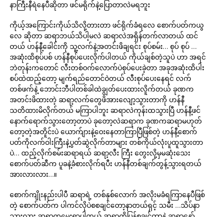
နာကြီးနီရဲနေပီဆိုတာ ဖင်မရိုက်နဲ့ပြောတာလဲမရဘူး
ကိုယ့်အကြောင်းကိုယ်သိလို့တားတာ ဖင်ရိုက်ခံရလေ စောက်ပတ်ကယွ
လေ ဆိုတာ ဆရာဘယ်သိပါ့မလဲ ဆရာလဲအရှိန်တက်လာတယ် ထင်
တယ် ဟန်နီ့ခေါင်းကို သူ့လက်နဲ့အတင်းဖိချရင်း စုပ်စမ်း… စုပ် စုပ် …
အဆုံးထိစုပ်ပစ် ဟန်နီစုပ်ပေးလိုက်ပါတယ် ကိုယ်ချစ်တဲ့သူပဲ ဟာ အရင်
ဘဲတုန်းကတောင် လီးတစ်ဝက်လောက်ပဲစုပ်ပေးခဲ့တာ အခုအဆုံးထိပါး
စပ်ထဲထည့်တော့ မျက်ရည်တောင်ဝဲတယ် လီးစုပ်ပေးနေရင် လက်
တစ်ဖက်နဲ့ ဘောင်းဘီပါတစ်ခါထဲချွတ်ပေးထားလိူက်တယ် ခုဏက
အတင်းဖိထားတဲ့ ဆရာ့လက်တွေဖိအားလျော့သွားတာကို ဟန်နီ
သတိထားမိလိုက်တယ် မကြာပါဘူး ဆရာလဲကုန်းထသွားပြီ ဟန်နီ့ဖင်
နောက်ရောက်သွားတော့တာပဲ ခုတော့လဲဆရာက ခုဏကဆရာမဟုတ်
တော့တဲ့အတိူင်းပဲ ယောက်ျားနဲ့ဝေးနေတာကြာပြီဖြစ်တဲ့ ဟန်နီ့စောက်
ပတ်ကိုလက်ဝါးကြီးနဲ့ပွတ်ဆွဲလိုက်တာများ တစ်ကိုယ်လုံးပူထူသွားတာ
ပဲ… ထည့်လိုက်စမ်းဆရာရယ် ဆရာ့လီး ကြီး တွေးလို့မှမဆုံးသေး
စောက်ပတ်ဆီက ပူခနဲ့ခံစားလိုက်ရပီး ဟန်နီတစ်ချက်တွန့်သွားရတယ်
အားလားလား…။
စောက်ကျိုးနည်းပါပီ ဆရာရဲ့ တစ်နှစ်လောက် အလိုးမခံရကြာနေပီဖြစ်
တဲ့ စောက်ပတ်က ပါကင်လိုပဲစစချင်တော့နာတယ်ရှင့် သမီး …သိပ်နာ
သွားလား ဆရာကမေးရှာပါတယ် ဆရာ့ကိုပြန်စချင်တာနဲ့ ဆရာနော်…