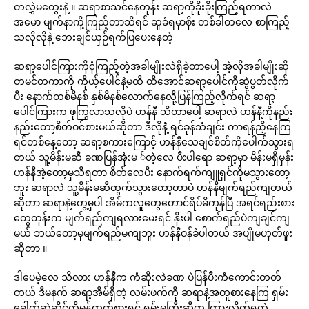
တလွှဲမတွေးနဲ့ ။ ဆရာစာသင်နေတုန်း ဆရာ့ကိုခိုးခိုးကြည့်ရတာလဲ
အမော မျက်နာကို့ကြည့်တာသိရင် ဆူခံရမှာစိုး တစ်ခါတလေ စာကြည့်
သလိုလိုနဲ့ ဘေးချင်ယှဉ်ရက်ပြပေးနေတဲ့
ဆရာ့ပေါင်ကြားကိုငုံကြည့်တဲ့အခါမျိုးလဲရှိခဲ့တာပေါ့ အဲ့လိုအခါမျိုးဆို
တမင်တကာကို ကိုယ့်ပေါင်နဲ့မထိ ထိအောင်ဆရာ့ပေါင်ကိုဆွဲပွတ်လိုက်
ပီး နောက်တစ်မိနစ် နှစ်မိနစ်လောက်နေလို့ပြန်ကြည့်လိုက်ရင် ဆရာ့
ပေါင်ကြားက ဖုကြွလာသလိုပဲ ဟန်နီ သိတာပေါ့ ဆရာလဲ ဟန်နီ့ကိုနည်း
နည်းတော့စိတ်ဝင်စားမယ်ဆိုတာ ဒီလိုနဲံ့ ရင်ခုန်သံချင်း ကာရန်ညှိနေကြ
ရင်တစ်နေ့တော့ ဆရာ့စကားကြောင့် ဟန်နီသေချင်စိတ်ကိုပေါက်သွားရ
တယ် သူ့မိန်းမဆီ ခဏပြန်အုံးမ ်တဲ့လေ ပီးပါရော ဆရာ့မှာ မိန်းမရှိမှန်း
ဟန်နီအဲ့တော့မှသိရတာ စိတ်လေပီး နောက်ရက်ကျူရှင်ကိုမသွားတော့
ဘူး ဆရာလဲ သူ့မိန်းမဆီထွက်သွားတော့တာပဲ ဟန်နီမျက်ရည်ကျတယ်
ဆိုတာ ဆရာနဲ့တွေ့မှပါ အိမ်ကလူတွေတောင်ရိပ်မိကုန်ပြီ အရင်ရည်းစား
တွေတုန်းက မျက်ရည်ကျရလားမေးရင် နိုးပါ စောက်ရည်ပဲကျချင်ကျ
မယ် ဘယ်တော့မှမျက်ရည်မကျဘူး ဟန်နီဝန်ခံပါတယ် အပျိုမဟုတ်ဖူး
ဆိုတာ ။
ဒါပေမဲ့လေ သိလား ဟန်နီက ကံဆိုးလဲခဏ ပဲပြန်ပီးကံကောင်းတတ်
တယ် ဒီမနက် ဆရာ့အိမ်ရှိတဲ့ လမ်းဖက်ကို ဆရာနဲ့အတူစားနေကြ ရှမ်း
ခေါက်ဆွဲဆိုင်ကိုမုန့်ထွက်စားရင် ရှမ်းမကြီးဆီက ကြားလိုက်ရတဲ့