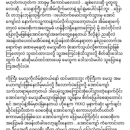
မဟုတ်ကဟုတ်က ဘာခုမှ ဒီကောင်မလေးလဲ …ချစ်လေးဆို ပူတူတူ
လေးဆို… သေနာကြီး ရှင်အိမ်လိူက်မလာနဲ့ ရှင်နဲ့မပေါင်းနိုင်ဘူး …ပြော
ပီး တဘုန်းဘုန်းထုရိုက်ကာ းပေါ်တက်မောင်းထွက်သွားမှ အောင်
ကျော်လဲ နောက်ကသူ့ကားနဲ့ကပ်လိုက်သွားတော့တယ်။ အိမ်ရောက်ေ့
တာ့လဲ ဝေဝေစိုးကအတွေ့မခံ ဟန်နီလဲရှိနေတာကြောင့် မို့ ထင်တိုင်းလဲ
ပြောလို့မဖြစ်နဲ့အောင်ကျော်အခက်တွေ့နေရတယ် ဒီလိုနဲ့ပဲ ညဆိုလဲ
အခန်းထဲပေးဝင်မအိပ်စေနဲ့ ဧည့်ခန်းထဲအိပ်နေရာတာ နှစ်ညလောက်အ
ရောက်မှာ ခဏမေ့နေတဲ့ မေသူဆီက ဖုံးဆက်သွယ်လို့စကားပြောဖြစ်
ကြတော့လဲ သူထင်ထားသလိူ သူ့အကြေင်းစုံသိသွားလို့ စိတ်ဆိုးဒေါသ
ထွက် ပီး ဆဲဆိုမယ်ထင်ထားပေမဲ့ မေသူက ဒေါသသံမပါပဲ သူပြောနေ
ကြအတိုင်းပဲ။
ကိုကြီး မေသူကိုလိမ်ခဲ့တယ်နော် ထင်မထားဘူး ကိုကြီးက မေသူ အမ
ယောကျာ်းဖြစ်နေလိမ့်မယ်လို့ ဒီလောက်ပဲပြောလို့ အောင်ကျော်
သက်သာရာရတော့တယ် ဒါပေမဲ့သူ့အကြောင်းစုံပေါ်သွားတဲ့နောက်ပိုင်း
အောင်ကျော် မေသူဆီမသွားဖြစ်ခဲ့ဖူး သူ့မိန်းမ စိတ်ပြေပါစေဆုတောင်း
ရင် အလုပ်နဲ့အိမ်မှာပဲမြဲနေတယ် ဟိုနေ့က YKKO မှနာက်ဆုံး မျက်ချင်း
ဆိုင်ပြောပီးထဲက ဝေဝေစိုးနဲ့ အောင်ကျော် စးကားဟုတ်တိပတ်တိ
စကားမပြောဖြစ်သေး အောင်ကျော်က ပြောမယ်ကြံတိုင်း ဝေဝေစိုးက
အပြောမခံ အခန်းတံခါးလော့ချပီးနေတာ …အောင်ကျော် ကံကောင်းတာ
က ဒီနေ့အထိ ဝေဝေစိုး ဆီက ကွဲမယ် ကွာမယ် ပြောသံထပ်မကြားရ