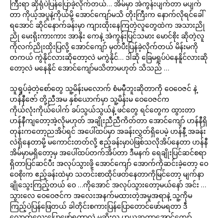
ကြီးရာ ဆိုရုံပဲပြန်ပြောခဲ့လိုက်တယ်… အိမ်မှာ အဲကွန်းပျက်တာ မပျက်
တာ ကိုယ့်အပူနဲ့ကိုယ်မို့ အောင်ကျော်မသိ တိုးကြီးက နောက်လိုရင်ခေါ်
ရအောင် ဆိုင်နောက်ခန်းမှာ ကျားထိုးနေကြတဲ့လူတွေထဲက အသားညို
ညို မေးရိုးကားကား အာနိုး ကေနဲ့ အဲကွန်းပြင်သမား မောင်စိုး ဆိုတဲ့လူ
ကိုလက်ညိုးထိုးပြလို့ အောင်ကျော် မှတ်ပီးပြန်ခဲ့လိုက်တယ် မိန်းမကို
တကယ် ကွဲနိုင်လားဆိုတော့လဲ မကွဲနိုင်… ဒါဆို ခြေမရှုပ်ပဲနေနိူင်လားဆို
တော့လဲ မနေနိုင် အောင်ကျော်မသိတာမဟုတ် သိသည် …
သူရှုပ်ခဲ့တဲ့စော်တွေ သူ့မိန်းမလောက် စံမမှီဘူးဆိုတာကို ဝေဝေဇင် နဲ့
ဟန်နီဇော် တို့ညီအမ နှစ်ယောက်မှာ သူ့မိန်းမ ဝေဝေဇင်က
ကိုယ်လုံးကိုယ်ပေါက် ခပ်သွယ်သွယ်နဲ့ ဖင်တွေ ရင်တွေက ထွားတာ
ဟန်နီကျတော့အဲ့လိုမဟုတ် အချိုးညီညီကိတ်တာ အောင်ကျော် ဟန်နီရှိ
တုန်းကတော့ညအိပ်ရင် အပေါ်ထပ်မှာ အခန်းလွှတ်ရှိပေမဲ့ ဟန်နီ့ အခန်း
လဲရှိနေတာမို့ မကောင်းတတ်လို့ ဧည့်ခန်းမှာပဲဖြစ်သလိုအိပ်နေတာ ဟန်နီ
အိမ်မှာမရှိတော့မှ အပေါ်ထပ်တက်အိပ်တာ ဒီမနက် ရေချိုးပြင်ဆင်စရာ
ရှိတာပြင်ဆင်ပီး အလုပ်သွားဖို့ အောင်ကျော် အောက်ကိုဆင်းခဲ့တော့ ဝေ
ဝေစိုးက ဧည့်ခန်းထဲမှာ သတင်းစာထိုင်ဖတ်နေတာကိုမြင်တော့ မျက်နာ
ချိုသွေးကြည့်တယ် ဝေ …ကိုအောင် အလုပ်သွားတော့မယ်နော် အင်း …
သွားလေ ဝေဝေဇင်က အလေးအနက်မထားတဲ့အမူအရာနဲ့ သူ့ကိုမ
ကြည့်ပဲပြန်ဖြေတယ် ခါတိုင်းစကားပြန်ပြောတောင်ဖော်မရတာ ဒီ
လောက်လေးပြောဖော်ရတာလဲ မဆိုးလှ ဟုယူဆကာအောင်ကျော်