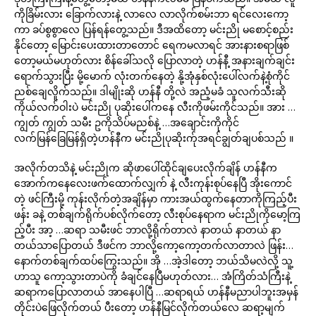
ကိုခြိမ်းလား ခြောက်လားနဲ့ လာလေ လာလိုက်စမ်းဘာ ရင်လေးကော့
ကာ ခပ်စွစွာလေ ပြန်ရန်တွေ့သည်။ ဒီအထိတော့ မင်းညို မစောင့်စည်း
နိုင်တော့ မြောင်းပေးထားတာတောင် ရေကမလာရင် အားနားစရာဖြစ်
တော့မယ်မဟုတ်လား စိန်ခေါ်သလို ပြောလာတဲ့ ဟန်နီ့ အနားချက်ချင်း
ရောက်သွားပြီး မို့မောက် လုံးတက်နေတဲ့ နို့အုံနှစ်လုံးပေါ်လက်နဲ့စုံကိုင်
ညစ်ချေလိူက်သည်။ ဒါမျိုးဆို ဟန်နီ တို့လဲ အညံ့မခံ သူလက်သီးဆို
ကိုယ်လက်ဝါးပဲ မင်းညို ပုဆိုးပေါ်ကနေ လီးကိုဖမ်းကိုင်သည်။ အား …
ကျွတ် ကျွတ် သမီး ဥကိုသိပ်မညစ်နဲ့ …အချောင်းကိုကိုင်
လက်မြန်ခြေမြန်ရှိတဲ့ဟန်နီက မင်းညိုပုဆိုးက်ုအရင်ချွတ်ချပစ်သည် ။
အလိုက်တသိနဲ့ မင်းညိုက ဆိုဖာပေါ်ထိုင်ချပေးလိုက်ချိန် ဟန်နီက
အောက်ကနေလေးဖက်ထောက်လျှက် နဲ့ လီးကုန်းစုပ်နေပြီ အိုးကောင်
တဲ့ ဖင်ကြီးမို့ ကုန်းလိုက်တဲ့အချိန်မှာ ကားအယ်ထွက်နေတာကိုကြည့်ပီး
ဖန်း ခနဲ့ တစ်ချက်ရိုက်ပစ်လိုက်တော့ လီးစုပ်နေရာက မင်းညိုကိုမော့ကြ
ည့်ပီး အာ့ …ဆရာ သမီးဖင် ဘာလို့ရိုက်တာလဲ နာတယ် နာတယ် နာ
တယ်သာပြောတယ် ဒီဖင်က ဘာလို့ကော့ကော့တက်လာတာလဲ ဖြန်း…
နောက်တစ်ချက်ထပ်ကြွေးသည်။ အို …အဲ့ဒါတော့ ဘယ်သိမလဲလို့ သူ့
ဟာသူ ကော့သွားတာပဲကို ခံချင်နေပြီမဟုတ်လား… အံကြိတ်သံကြီးနဲ့
ဆရာကပြောလာတယ် အာနေပါပြီ …ဆရာရယ် ဟန်နီမညာပါဘူးအမှန်
တိုင်းပဲဖြေလိုက်တယ် ပီးတော့ ဟန်နီမြင်လိုက်တယ်လေ ဆရာ့မျက်