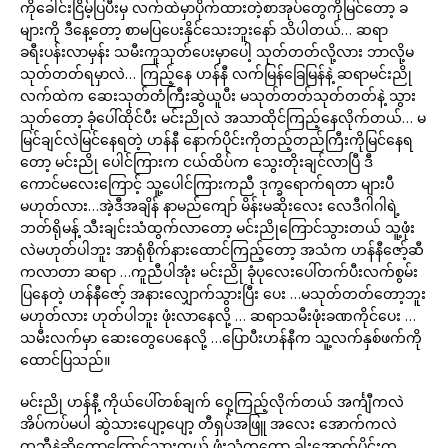
ကိုခေါင်းငြိမ့်ပြပီးမှ လက်ထဲမှာပိုက်ထားတဲ့စာအုပ်တွေကိုမြင်တော့ ခ
များကို ဒီနေ့တော့ စာမပြပေးနိုင်သေးဘူးနော် သိပါတယ်… ဆရာ
ခရီးပန်းလာမှန်း သမီးကူသုတ်ပေးမှာပေါ့ သုတ်တတ်လို့လား ဘာလို့မ
သုတ်တတ်ရမှာလဲ… ကြည့်နေ ဟန်နီ လက်မြန်ခြေမြန်နဲ့ ဆရာမင်းညို
လက်ထဲက ဆေးသုတ်တံကြီးဆွဲယူပီး မသုတ်တတ်သုတ်တတ်နဲ့ သွား
သုတ်တော့ ခုံပေါ်ထိုင်ပီး မင်းညိုလဲ အသာထိုင်ကြည့်နေလိုက်တယ်… မ
မြင်ချင်လဲမြင်နေရတဲ့ ဟန်နီ နောက်ပိုင်းကိုတည့်တည်ကြီးကိုမြင်နေရ
တော့ မင်းညို ပေါင်ကြားက ငယ်ထိပ်က သွေးတိုးချင်လာပြီ ဒီ
ကောင်မလေးကြောင့် သူ့ပေါင်ကြားကညီ ဒုက္ခရောက်ရတာ များပီ
မဟုတ်လား…အဲ့ဒီအချိန် နာမည်ကျော် မိန်းမဆိုးလေး လေဒီဂါဂါရဲ့
ဘတ်ရိုမန့် သီးချင်းသံထွက်လာတော့ မင်းညိုကြောင်သွားတယ် သူ့ဖုံး
လဲမဟုတ်ပါဘူး အာရုံစိုက်နားထောင်ကြည့်တော့ အသံက ဟန်နီဇော့်ဆီ
ကလာတာ ဆရာ …ကူညီပါအုံး မင်းညို ခုံပုလေးပေါ်တက်ပီးလက်စွမ်း
ပြနေတဲ့ ဟန်နီဇော့် အနားလျှောက်သွားပြီး ပေး …မသုတ်တတ်တော့ဘူး
မဟုတ်လား ဟုတ်ပါဘူး ဖုံးလာနေလို့ … ဆရာသမီးဖုံးခဏကိုင်ပေး …
သမီးလက်မှာ ဆေးတွေပေနေလို့ …ပြောပီးဟန်နီက သူ့လက်နှစ်ဖက်ကို
ထောင်ပြသည်။
မင်းညို ဟန်နီ့ ကိုယ်ပေါ်တစ်ချက် ဝှေ့ကြည့်လိုက်တယ် အင်္ကျီကလဲ
အိပ်ကပ်မပါ ဆွဲသားပျော့ပျော့ တီရှပ်အဖြူ အလေး အောက်ကလဲ
ထဘီနဲ့ဆိုတော့ကြောင်သွားတယ် ဖုံးသံကတော့ ခါးအောက်ပိုင်းက