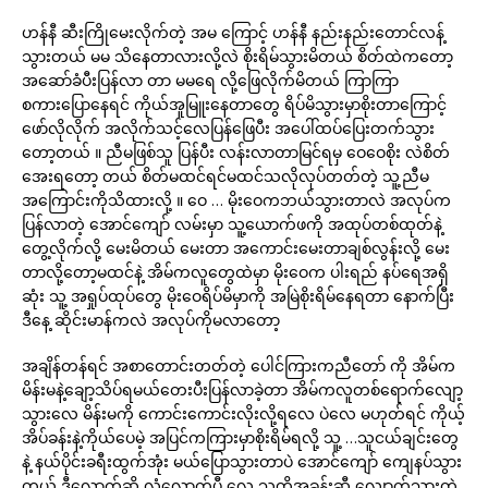
ဟန်နီ ဆီးကြိုမေးလိုက်တဲ့ အမ ကြောင့် ဟန်နီ နည်းနည်းတောင်လန့်
သွားတယ် မမ သိနေတာလားလို့လဲ စိုးရိမ်သွားမိတယ် စိတ်ထဲကတော့
အဆော်ခံပီးပြန်လာ တာ မမရေ လို့ဖြေလိုက်မိတယ် ကြာကြာ
စကားပြောနေရင် ကိုယ်အူမြူးနေတာတွေ ရိပ်မိသွားမှာစိုးတာကြောင့်
ဖော်လိုလိုက် အလိုက်သင့်လေပြန်ဖြေပီး အပေါ်ထပ်ပြေးတက်သွား
တော့တယ် ။ ညီမဖြစ်သူ ပြန်ပီး လန်းလာတာမြင်ရမှ ဝေဝေစိုး လဲစိတ်
အေးရတော့ တယ် စိတ်မထင်ရင်မထင်သလိုလုပ်တတ်တဲ့ သူ့ညီမ
အကြောင်းကိုသိထားလို့ ။ ဝေ … မိုးဝေကဘယ်သွားတာလဲ အလုပ်က
ပြန်လာတဲ့ အောင်ကျော် လမ်းမှာ သူ့ယောက်ဖကို အထုပ်တစ်ထုတ်နဲ့
တွေ့လိုက်လို့ မေးမိတယ် မေးတာ အကောင်းမေးတာချစ်လွန်းလို့ မေး
တာလို့တော့မထင်နဲ့ အိမ်ကလူတွေထဲမှာ မိုးဝေက ပါးရည် နပ်ရေအရှိ
ဆုံး သူ့ အရှုပ်ထုပ်တွေ မိုးဝေရိပ်မိမှာကို အမြဲစိုးရိမ်နေရတာ နောက်ပြီး
ဒီနေ့ ဆိုင်းမာန်ကလဲ အလုပ်ကိုမလာတော့
အချိန်တန်ရင် အစာတောင်းတတ်တဲ့ ပေါင်ကြားကညီတော် ကို အိမ်က
မိန်းမနဲ့ချော့သိပ်ရမယ်တေးပီးပြန်လာခဲ့တာ အိမ်ကလူတစ်ရောက်လျော့
သွားလေ မိန်းမကို ကောင်းကောင်းလိုးလို့ရလေ ပဲလေ မဟုတ်ရင် ကိုယ့်
အိပ်ခန်းနဲ့ကိုယ်ပေမဲ့ အပြင်ကကြားမှာစိုးရိမ်ရလို့ သူ့ …သူငယ်ချင်းတွေ
နဲ့ နယ်ပိုင်းခရီးထွက်အုံး မယ်ပြောသွားတာပဲ အောင်ကျော် ကျေနပ်သွား
တယ် ဒီလောက်ဆို လုံလောက်ပီ လေ သူ့တိူ့အခန်းဆီ လျှောက်သွားတဲ့