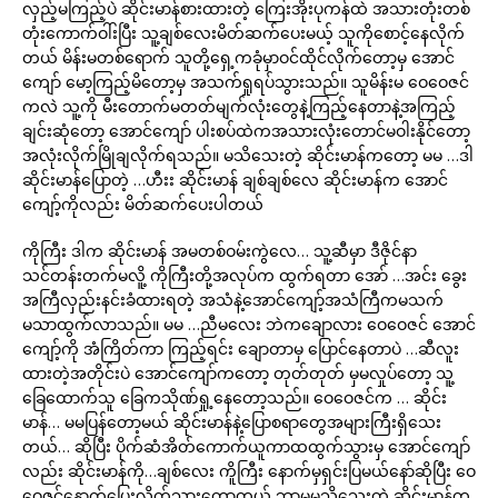
လှည့်မကြည့်ပဲ ဆိုင်းမာန်စားထားတဲ့ ကြေးအိုးပုကန်ထဲ အသားတုံးတစ်
တုံးကောက်ဝါ်းပြီး သူ့ချစ်လေးမိတ်ဆက်ပေးမယ့် သူကိုစောင့်နေလိုက်
တယ် မိန်းမတစ်ရောက် သူတို့ရှေ့ကခုံမှာဝင်ထိုင်လိုက်တော့မှ အောင်
ကျော် မော့ကြည့်မိတော့မှ အသက်ရှုရပ်သွားသည်။ သူမိန်းမ ဝေဝေဇင်
ကလဲ သူ့ကို မီးတောက်မတတ်မျက်လုံးတွေနဲ့ကြည့်နေတာနဲ့အကြည့်
ချင်းဆုံတော့ အောင်ကျော် ပါးစပ်ထဲကအသားလုံးတောင်မဝါးနိုင်တော့
အလုံးလိုက်မြိုချလိုက်ရသည်။ မသိသေးတဲ့ ဆိုင်းမာန်ကတော့ မမ …ဒါ
ဆိုင်းမာန်ပြောတဲ့ …ဟီးး ဆိုင်းမာန် ချစ်ချစ်လေ ဆိုင်းမာန်က အောင်
ကျော့်ကိုလည်း မိတ်ဆက်ပေးပါတယ်
ကိုကြီး ဒါက ဆိုင်းမာန် အမတစ်ဝမ်းကွဲလေ… သူ့ဆီမှာ ဒီဇိုင်နာ
သင်တန်းတက်မလိူ့ ကိုကြီးတို့အလုပ်က ထွက်ရတာ အော် …အင်း ခွေး
အကြီလှည်းနင်းခံထားရတဲ့ အသံနဲ့အောင်ကျော့်အသံကြီကမသက်
မသာထွက်လာသည်။ မမ …ညီမလေး ဘဲကချောလား ဝေဝေဇင် အောင်
ကျော့်ကို အံကြိတ်ကာ ကြည့်ရင်း ချောတာမှ ပြောင်နေတာပဲ …ဆီလူး
ထားတဲ့အတိုင်းပဲ အောင်ကျော်ကတော့ တုတ်တုတ် မှမလှုပ်တော့ သူ့
ခြေထောက်သူ ခြေကသိုဏ်ရှု့နေတော့သည်။ ဝေဝေဇင်က … ဆိုင်း
မာန်… မမပြန်တော့မယ် ဆိုင်းမာန်နဲ့ပြောစရာတွေအများကြီးရှိသေး
တယ်… ဆိုပြီး ပိုက်ဆံအိတ်ကောက်ယူကာထထွက်သွားမှ အောင်ကျော်
လည်း ဆိုင်းမာန်ကို…ချစ်လေး ကိူကြီး နောက်မှရှင်းပြမယ်နော်ဆိုပြီး ဝေ
ဝေဇင့်နောက်ပြေးလိုက်သွားတော့တယ် ဘာမှမသိသေးတဲ့ ဆိူင်းမာန်က