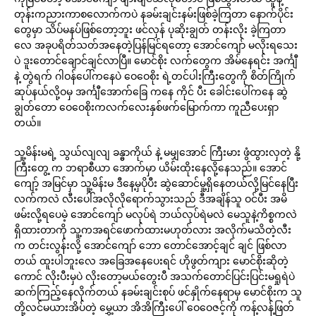
တုန်းကညားကာစလောက်ကပဲ နခမ်းချင်းနမ်းဖြစ်ခဲ့ကြတာ နောက်ပိုင်း
တွေမှာ သိပ်မနပ်ဖြစ်တော့ဘူး ဖင်လှန် ပုဆိုးချွတ် တန်းလိုး ခဲ့ကြတာ
လေ အခုပရိတ်သတ်အနေတဲ့ပြန်မြင်ရတော့ အောင်ကျော် မလိုးရသေး
ပဲ ဒူးတောင်ချောင်ချင်လာပြီ။ မောင်စိုး လက်တွေက အိမ်နေရင်း အင်္ကျီ
နဲ့ တွဲရက် ဂါဝန်ပေါ်ကနေပဲ ဝေဝေစိုး ရဲ့တင်ပါးကြီးတွေကို စိတ်ကြိုက်
ဆုပ်နယ်လို့ဝမှ အင်္ကျီအောက်ခြေ ကနေ ကိုင် ပီး ခေါင်းပေါ်ကနေ ဆွဲ
ချွတ်တော ဝေဝေစိုးကလက်လေးနှစ်ဖက်မြောက်ကာ ကူညီပေးရှာ
တယ်။
သူ့မိန်းမရဲ့ သွယ်လျလျ ခန္ဓာကိုယ် နဲ့ မမျှအောင် ကြီးမား ဖွံထွားလှတဲ့ နို့
ကြီးတွေ့ က ဘရာစီယာ အောက်မှာ ယိမ်းထိုးနေလို့နေသည်။ အောင်
ကျော့် အမြင်မှာ သူ့မိန်းမ ဒီနေ့မှပိုပီး ဆွဲဆောင်မှု့ရှိနေတယ်လို့မြင်နေပြီး
လက်ကလဲ လီးပေါ်အလိုလိုရောက်သွားသည် ဒီအချိန်သူ ဝင်ပီး အမိ
ဖမ်းလို့ရပေမဲ့ အောင်ကျော် မလုပ်ရဲ ဘယ်လုပ်ရဲမလဲ မေသူနဲ့ကိစ္စကလဲ
ရှိထားတာကို သူ့ကအရင်ဖောက်ထားမဟုတ်လား အလိုက်မသိတဲ့လီး
က တင်းလွန်းလို့ အောင်ကျော် ဘော တောင်အောင့်ချင် ချင် ဖြစ်လာ
တယ် ထူးပါဘူးလေ အခြေအနေပေးရင် ဟိုဖွတ်ကျား မောင်စိုးဆိုတဲ့
ကောင် လိုးပီးမှပဲ လိုးတော့မယ်တွေးပီ အသက်တောင်ပြင်းပြင်းမရှုရဲပဲ
ဆက်ကြည့်နေလိုက်တယ် နခမ်းချင်းစုပ် ဖင်နှိုက်နေရာမှ မောင်စိုးက သူ
တို့လင်မယားအိပ်တဲ့ မွှေ့ယာ အိအိကြီးပေါ် ဝေဝေဇင့်ကို ကန့်လန့်ဖြတ်