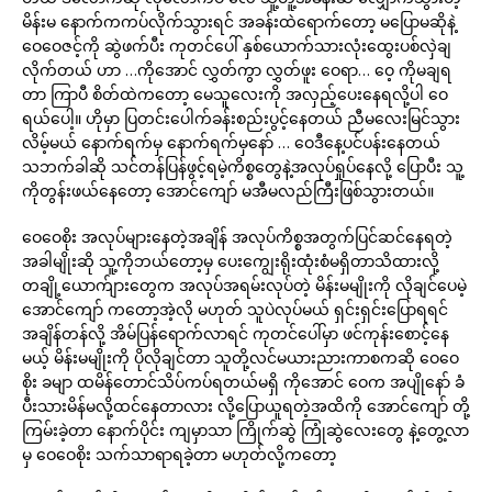
မိန်းမ နောက်ကကပ်လိုက်သွားရင် အခန်းထဲရောက်တော့ မပြောမဆိုနဲ့
ဝေဝေဇင့်ကို ဆွဲဖက်ပီး ကုတင်ပေါ် နှစ်ယောက်သားလုံးထွေးပစ်လှဲချ
လိုက်တယ် ဟာ …ကိုအောင် လွှတ်ကွာ လွှတ်ဖူး ဝေရာ… ဝေ့ ကိုမချရ
တာ ကြာပီ စိတ်ထဲကတော့ မေသူလေးကို အလှည့်ပေးနေရလို့ပါ ဝေ
ရယ်ပေါ့။ ဟိုမှာ ပြတင်းပေါက်ခန်းစည်းပွင့်နေတယ် ညီမလေးမြင်သွား
လိမ့်မယ် နောက်ရက်မှ နောက်ရက်မှနော် … ဝေဒီနေ့ပင်ပန်းနေတယ်
သဘက်ခါဆို သင်တန်ပြန်ဖွင့်ရမဲ့ကိစ္စတွေနဲ့အလုပ်ရှုပ်နေလို့ ပြောပီး သူ့
ကိုတွန်းဖယ်နေတော့ အောင်ကျော် မအီမလည်ကြီးဖြစ်သွားတယ်။
ဝေဝေစိုး အလုပ်များနေတဲ့အချိန် အလုပ်ကိစ္စအတွက်ပြင်ဆင်နေရတဲ့
အခါမျိုးဆို သူ့ကိုဘယ်တော့မှ ပေးကျွေးရိုးထုံးစံမရှိတာသိထားလို့
တချို့ယောက်ျားတွေက အလုပ်အရမ်းလုပ်တဲ့ မိန်းမမျိုးကို လိုချင်ပေမဲ့
အောင်ကျော် ကတော့အဲ့လို မဟုတ် သူပဲလုပ်မယ် ရှင်းရှင်းပြောရရင်
အချိန်တန်လို့ အိမ်ပြန်ရောက်လာရင် ကုတင်ပေါ်မှာ ဖင်ကုန်းစောင့်နေ
မယ့် မိန်းမမျိုးကို ပိုလိုချင်တာ သူတို့လင်မယားညားကာစကဆို ဝေဝေ
စိုး ခမျာ ထမိန်တောင်သိပ်ကပ်ရတယ်မရှိ ကိုအောင် ဝေက အပျိုနော် ခံ
ပီးသားမိန်မလို့ထင်နေတာလား လို့ပြောယူရတဲ့အထိကို အောင်ကျော် တို့
ကြမ်းခဲ့တာ နောက်ပိုင်း ကျမှာသာ ကြိုက်ဆွဲ ကြုံဆွဲလေးတွေ နဲ့တွေ့လာ
မှ ဝေဝေစိုး သက်သာရာရခဲ့တာ မဟုတ်လို့ကတော့