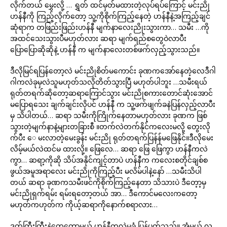
လိုက်တယ် မွှေးလို့ … ရွှတ် ထင်မှတ်မထားတဲ့လုပ်ရပ်ကြောင့် မင်းညို
ဟန်နီကို ကြည့်လိုက်တော့ သူ့ကိုစိုက်ကြည့်နေတဲ့ ဟန်နီနဲ့အကြည့်ချင်
ဆုံရာက တဖြည်းဖြည်းဟန်နီ မျက်နာလေးညိုးသွားကာ… သမီး …ကို
အထင်သေးသွားပီမဟုတ်လား ဆရာ မျက်ရည်စတွေဝဲလာပီး
ပြောပြောဆိုဆိုနဲ့ ဟန်နီ က မျက်နာလေးတစ်ဖက်လှည့်သွားသည်။
ဒီလိုမြင်ရပြန်တော့လဲ မင်းညိုစိတ်မကောင်း ခုဏကအော်နေတဲ့လေဒီဂါ
ဂါကလဲခုမှလဲသူမဟုတ်သလိုတိတ်သွားပြီ မဟုတ်ပါဘူး …သမီးရယ်
ရုတ်တရက်ဆိုတော့ဆရာကြောင်သွား မင်းညိုစကားတောင်ဆုံးအောင်
မပြောရသေး ချက်ချင်းလိုပင် ဟန်နီ က သူ့ဖက်ဖျက်ခနဲပြန်လှည့်လာပီး
မှ သိပါတယ်… ဆရာ သမီးကိုကြိုက်နေတာမဟုတ်လား ခုဏက ဖြစ်
သွားတဲ့မျက်နာနဲ့များတခြားစီ ။တက်လဲတက်နိုင်ကလေးမလို့ တွေးလို
က်ပီး ေ မးလာတဲ့မေးခွန်း မင်းညို ရုတ်တရက်ပြန်န်မဖြေနိုင်။ဒီလိုမေး
လိမ့်မယ်လဲထင်မ ထားလို့။ ဖြေလေ… ဆရာ ဖြေ ဖြေကွာ ဟန်နီကလဲ
ကွာ… ဆရာ့ကိုဆို သိပ်အနိုင်ကျင့်တာပဲ ဟန်နီက ကလေးစတိုင်ချစ်စ
ဖွယ်အမူအရာလေး မင်းညိုကိုကြည့်ပီး မလိမ်ပါနဲ့နော် …သမီးသိပါ
တယ် ဆရာ ခုဏကသမီးဖင်ကိုစိုက်ကြည့်နေတာ သိသားပဲ ဒီတေ့ာ့မှ
မင်းညိုရှက်ရမ်း ရမ်းရတော့တယ် အာ… ဒီကောင်မလေးကတော့
မဟုတ်ကဟုတ်က ကိုယ့်ဆရာကိုနောက်စရာလား…
ဒုတ်ကြီးကြီးနဲ့တွေ့တော့မယ် ဟန်နီကလဲမခံ ပြန်ပက်သည်။ အံမယ် လူ