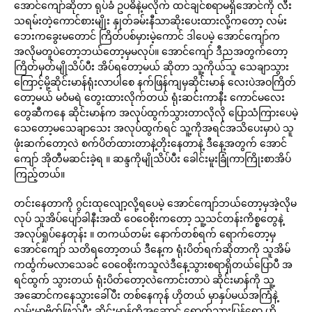
အောင်ကျော်ဆိုတာ ရုပ်ခံ ဥပဓိနဲ့မလိုက် ထင်ချင်စရာမရှိအောင်ကို လီး
သရမ်းတဲ့ကောင်စားမျိုး နှုတ်ခမ်းနီသာဆိုးပေးထားလို့ကတော့ လမ်း
ဘေးကခွေးမတောင် ကြိတ်ပစ်မှားမဲ့ကောင် ဒါပေမဲ့ အောင်ကျော်က
အလိုမတူပဲတော့ဘယ်တော့မှမလုပ်။ အောင်ကျော် ဒီညအတွက်တော့
ကြိတ်မှတ်မျိုသိပ်ပီး အိပ်ရတော့မယ် ဆိုတာ သူ့ကိုယ်သူ သေချာသွား
ကြောင့်မို့ဆိုင်းမာန်ရုံးလာပါစေ နက်ဖြန်ကျမှဆိုင်းမာန် လေးပဲအဝကြိတ်
တော့မယ် မဝံမရဲ တွေးထားလိုက်တယ် ရုံးဆင်းကာနီး ကောင်မလေး
တွေဆီကနေ ဆိုင်းမာန်က အလုပ်ထွက်သွားတာလိုလို ပြောသံကြားပေမဲ့
သေတော့မသေချာသေး အလုပ်ထွက်ရင် သူ့ကိုအရင်အသိပေးမှာပဲ သူ
ဖုံးဆက်တော့လဲ စက်ပိတ်ထားတာနဲ့တိုးနေတာနဲ့ ဒီနေ့အတွက် အောင်
ကျော် အိုတီမဆင်းခဲ့ရ ။ ဆန္ဒကိုမျိုသိပ်ပီး ခေါင်းမူးခြုံကာကြိုးစာအိပ်
ကြည့်တယ်။
တင်းနေတာကို ဂွင်းထုလျော့လို့ရပေမဲ့ အောင်ကျော်ဘယ်တော့မှအဲ့လိုမ
လုပ် သူအိပ်ပျော်ခါနီးအထိ ဝေဝေစိုးကတော့ သူ့သင်တန်းကိစ္စတွေနဲ့
အလုပ်ရှုပ်နေတုန်း ။ တကယ်တမ်း နောက်တစ်ရက် ရောက်တော့မှ
အောင်ကျော် သတိရတော့တယ် ဒီနေ့က ရုံးပိတ်ရက်ဆိုတာကို သူအိမ်
ကင်္ထွက်မလာသေခင် ဝေဝေစိုးကသူလဲဒီနေ့သွားစရာရှိတယ်ပြောပီ အ
ရင်ထွက် သွားတယ် ရုံးပိတ်တော့လဲကောင်းတာပဲ ဆိုင်းမာန်ကို သူ့
အဆောင်ကနေသွားခေါ်ပီး တစ်နေကုန် ဟိုတယ် မှာနှပ်မယ်အကြံနဲ့
လမ်းမှာဗိုက်ဖြည့်ပီး ဆိုင်းမာန်တို့အဆောင် ရောက်သွားပြန်ရော ဟို