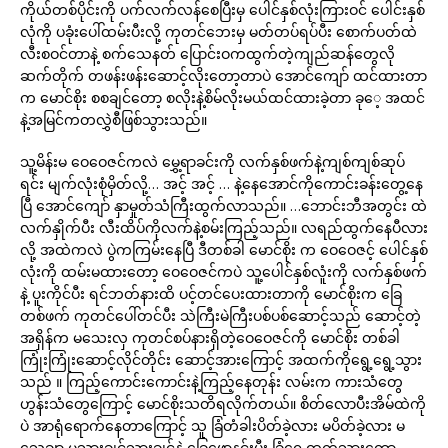
ကိုယ်တစ်ပိုင်းကို ပက်လက်လန်စေပြီးမှ ပေါင်နှစ်လုံးကြားဝင် ပေါင်းနှစ်
လုံကို ပခုံးပေါ်ထမ်းပီးလို့ ကုတင်ဘေးမှ မတ်တပ်ရပ်ပီး စောက်ပတ်ထဲ
လီးစဝင်တာနဲ့ စက်သေနတ် ပြောင်းဝကထွက်တဲ့ကျည်ဆန်တွေလို
ဆက်တိုက် တဖန်းဖန်းဆောင့်လိုးတော့တာပဲ အောင်ကျော် ထင်ထားတာ
က မောင်စိုး စစချင်တော့ စလိုးနဲ့စိမ်လိုးမယ်ထင်ထားခဲ့တာ ခုေ့ အထင်
နဲ့အမြင်ကတလွှဲစီဖြစ်သွားသည်။
သူ့မိန်းမ ဝေဝေဇင်ကလဲ မွှေ့ရာခင်းကို လက်နှစ်ဖက်နဲ့ကျစ်ကျစ်ဆုပ်
ရင်း မျက်လုံးစုံမှိတ်လို့… အင့် အင့် … နဲ့နေအောင်ကိုကောင်းခန်းတွေ့နေ
ပြီ အောင်ကျော် နှာမှုတ်သံကြီးထွက်လာသည်။ …ဘောင်းဘီအတွင်း ထဲ
လက်နှိုက်ပီး လီးထိပ်ကိုလက်နဲ့စမ်းကြည့်သည်။ လရည်ထွက်နေပီလား
လို့ အထဲကလဲ ပွဲကကြမ်းနေပြီ ဒီတစ်ခါ မောင်စိုး က ဝေဝေဇင့် ပေါင်နှစ်
လုံးကို ထမ်းမထားတော့ ဝေဝေဇင်ကပဲ သူ့ပေါင်နှစ်လူံးကို လက်နှစ်ဖက်
နဲ့ ပူးကိုင်ပီး ရင်ဘတ်နားထိ ပင့်တင်ပေးထားတာကို မောင်စိုးက ခြေ
တစ်ဖက် ကုတင်ပေါ်တင်ပီး သဲကြီးမဲကြီးပစ်ပစ်ဆောင့်သည် ဆောင့်တဲ့
အရှိန်က မသေးလှ ကုတင်စပ်နားရှိတဲ့ဝေဝေဇင်ကို မောင်စိုး တစ်ခါ
ကြုံးကြုံးဆောင့်လိုင်တိုင်း ဆောင့်အားကြောင့် အထက်ကိုရွေ့ရွေ့သွား
သည် ။ ကြည့်ကောင်းကောင်းနဲ့ကြည့်နေတုန်း လမ်းက ကားသံတွေ
ဟွန်းသံတွေကြောင့် မောင်စိုးသတိရလိုက်တယ်။ စိတ်လောပီးအိမ်ထဲကို
ပဲ အာရုံရောက်နေတာကြောင့် သူ ခြံတံခါးပိတ်ခဲ့လား မပိတ်ခဲ့လား မ
သေချာ မသွားချင်သွားချင်နဲ့ ခြေဖော့နင်းပီး ခြံရှေ့ထွက်သွားတော့