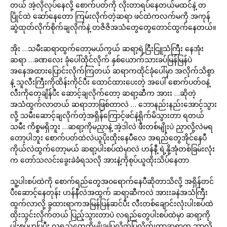
တယ် အဲ့လိုလုပ်နေလို့ စောက်ပတ်ကို လိုးတာရပ်နေတယ်မထင်နဲ့ တ
ပြိုင်ထဲ ဆော်နေတော ကြမ်းလိုက်တဲ့ဆရာ ဖင်ထဲကလက်မကို အကုန်
ဆွဲထုတ်လိုက်စိုက်ချလိုက်နဲ့ တဇိဇိအသံတွေတွေတောင်ထွက်နေတယ်။
အိုး …သမီးဆရာထွက်တော့မယ်ကွယ် ဆရာ့ရဲ့ငြီးငြူသံကြီး နေအုံး
ဆရာ …ခဏလေး ခုံပေါ်ထိုင်လိုက် နှစ်ယောက်သားခပ်မြန်မြန်ပဲ
အနေအထားပြောင်းလိုက်ကြတယ် ဆရာကထိုင်ခုံပေါ်မှာ အလိုက်သိစွာ
နဲ့ သူလီးကြီးကိုထိန်းကိုင်ပီး ထောင်ထားပေးတဲ့ အပေါ် စောက်ပတ်ဝနဲ့
လီးကိုတေ့ချိန်ပီး ဆောင့်ချလိုက်တော့ ဆရာ့ဆီက အားး …ဆိုတဲ့
အသံထွက်လာတယ် ဆရာဘာဖြစ်တာလဲ … ဘောနည်းနည်းအောင့်သွား
လို့ သမီးဆောင့်ချလိုက်တဲ့အရှိန်ကြောင့်ဖင်နဲ့ရိုက်မိသွားတာ ရတယ်
သမီး ကိစ္စမရှိဘူး …ဆရာ့ကိုမညှာနဲ့ အဲ့ဒါလဲ ဖီးတစ်မျိုးပဲ ညှာလို့လဲမရ
တော့ပါဘူး စောက်ပတ်ထဲလဲယွပိုးထိုးနေပီလေ အရည်တွေအိုင်နေပီ
ကိုယ်လဲထွက်တော့မယ် ဆရာ့ပါးစပ်ထဲမှာလဲ ဟန်နီ့ ရဲ့နို့အုံတစ်ခြမ်းလုံး
က တော်သလင်းခွေးခဲခံရသလို အားနဲ့ကိုစုပ်ယူထိုးသိပ်နေတာ
သူ့ပါးစပ်ထဲကို စောက်ရည်တွေအဝရောက်နေပီဆိုတာသိလို့ အရှိန်တင်
ပီးဆောင့်နေတုန်း ဟန်နီလဲအထွက် ဆရာ့ဆီကလဲ အားးခနဲအသံကြီး
ထွက်လာလို့ ခွထားရာကအမြန်ပြန်ဆင်ပီး လီးတစ်ချောင်းလုံးပါးစပ်ထဲ
ထိုးသွင်းလိုက်တယ် ပြည့်သွားတာပဲ လရည်တွေပါးစပ်ထဲမှာ ဆရာ့ကို
ပါးစပ်ဟပြပီး လရည်တွေကိုမျိုချပြလိုက်ပြလိုက်ျတာ့ဆရာက ဘာလို့