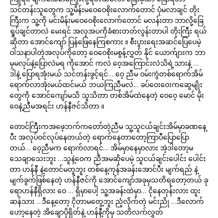
သင်တန်းသူတွေက သူ့မိန်းမဝေဝေစိုးလောက်တောင် ပုံမလာချင် တိုး
ကြီးက သူ့ကို မင်းမိန်းမဝေဝေစိုးလောက်တောင် မလန်းတာ ဘာလို့ခြေ
ရှုပ်ချင်တာလဲ မေးရင် အလှအပကိုခံစားတတ်လွန်းတာပါ တိုးကြီး ရယ်
ဆိုတာ အောင်ကျော် ပြန်ဖြေနေကြစကား ။ စီးပွားရေးအဆင်ပြေပေမဲ့
ဝါသနာပါတဲ့အလုပ်ကိုတော့ ဝေဝေစိုးမစွန့်လွှတ် နိုင် ယောက်ျားက ဘာ
မှမလုပ်နဲ့ပြောလဲမရ ကိုအောင် ကလဲ ဝေ့အကြောင်းလဲသိရဲ့သားနဲ့ …
ဒါနဲ့ ပြောရအုံးမယ် သင်တန်းဖွင့်ရင်… ဝေ့ ညီမ ဝမ်းကွဲတစ်ရောက်အိမ်
ရောက်လာအုံးမယ်ထင်မယ် ဘယကြညီမလဲ… ခပ်ဝေးဝေးကဆွေမျိုး
တွေကို အောင်ကျော်မသိ သူသိတာ တစ်အိမ်ထဲနေတဲ့ ဝေဝေ့ မောင် မိုး
ဝေနဲ့ညီမအရင်း ဟန်နီဇင်သိတာ ။
တောင်ကြီးကအဖေ့ဘက်ကတော်တဲ့ညီမ သူ့သူငယ်ချင်းအိမ်မှာခဏနေ့
ပီး အလုပ်ဝင်လုပ်နေတယ်တဲ့ ရောက်နေတာတော့ကြာပီပြောပြော
တယ်… ဝေ့ညီမက ရောက်လာရင်… အိမ်မှာနေမှာလား အဲ့ဒါတော့မ
သေချာသေးဘူး …သူနဲ့ဝေက ညီအမဆိုပေမဲ့ သူငယ်ချင်းပေါင်း ပေါင်း
တာ ဟန်နီ နဲ့တောင်မတူဘူး တစ်နေ့ကုန်အခန်းအောင်ပီး မျက်ရည် နဲ့
မျက်ခွက်ဖြစ်နေတဲ့ ဟန်နီဇင်ကို အောင်ကျော်အခုမှသတိရတော့တယ် ခု
ရောဟန်နီရှိလား ဝေ … ရှိမှာပေါ့ သူ့အခန်းထဲမှာ… ငိုနေတုန်းလား ထူး
ဆန်သား …ဒီနေ့တော့ ငိုတာမတွေ့ဘူး ညံ့လိုက်တဲ့ မင်းညို …ဒီလောက်
ဟော့နေတဲ့ အိချောပိုရှိတ်နဲ့ ဟန်နီ့ကိုမှ သတိလက်လွှတ်