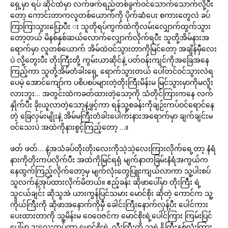
ရှေ့မှာ ရပ် ဆိုင်ထဲမှာ လက်ဖက်ရည်တစ်ခွက်ဝင်သောက်သောက်လို့ပီး
တော့ ကောင်းတာကလူတစ်ယောက်ကို ပိုက်ဆံပေး စကားတွေလဲ ခပ်
ကြာကြာသွားပြောပီး း သူတိုရပ်ကွက်ထဲကိုလမ်းလျှောက်ထွက်သွား
တော့တယ် မိနစ်နှစ်ဆယ်လောက်လျှောက်လိုက်ရပီး သူတို့အိမ်နားအ
ရောက်မှာ လူတစ်ယောက် အိမ်ထဲဝင်သွားတာကိုမြင်တော့ အချိန်မှီလေး
ပဲ လို့တွေးပီး တိုးကြီးတို့ ကွမ်းယာဆိုင်နဲ့ ပတ်ဝန်းကျင်ကိုအခြေအနေ
ကြည့်ကာ သူတို့အိမ်တံခါးရှေ့ ရောက်သွားတယ် ပေါ်တင်ဝင်သွားလဲရ
ပေမဲ့ အောင်ကျော်က ပစိပစပ်များတဲ့တိုးကြီးမိန်းမ မြင်သွားမှာကိုမလိူး
လားဘူး… အတွင်းထဲကခတ်ထားတဲ့သော့ကို သံတိုင်ကြားကနေ လက်
နှိုက်ပီး ခိုးယူလာတဲ့သော့နဲ့ဖွင့်ကာ ရန်သူ့စခန်းကိုချဉ်းကပ်ဝင်ရောင်နေ
တဲ့ ခြေလှမ်းမျိုးနဲ့ အိမ်မကြီးတံခါးပေါက်းနားအရောက်မှာ ချက်ချင်းမ
ဝင်သေးပဲ အထဲကိုနားစွင့်ကြည့်တော့ …။
ဖတ် ဖတ်… နဲ့အသံခပ်တိုးတိုးလေးကိုသဲ့သဲ့လေးကြားလိုက်ရေ့တာ့ နံရံ
နားကိုတိုးကပ်လိုက်ပီး အထဲကိုမြင်ရရုံ မျက်နာတခြမ်းနံရံအကွယ်က
နေထွက်ကြည့်လိုက်တော့မှ မျက်လုံးတွေပြူးကျယ်လာကာ သူ့ပါးစပ်
သူလက်နဲ့အုပ်ထားလိုက်မိတယ်။ ဧည့်ခန်း ဆိုဖာပေါ်မှာ တိုးကြီး ရဲ့
သူငယ်ချင်း ဆိုသူအဲ ယားကွန်ပြင်သမား မောင်စိုး ဆိုတဲ့ ကောင်က သူ့
ကိုယ်ကြီးကို ဆိုဖာအနောက်ကိုမှီ ခေါင်းကြီးနောက်လှန့်ပီး ပေါင်ကား
ပေးထားတာကို သူ့မိန်းမ ဝေဝေဇင်က မောင်စိုးရဲ့ပေါင်ကြား ကြမ်းပြင်
ပေါ်မှာ ဒူးလေးတုပ်ကာ မောင်စိုးရဲ့ လီးကြီးကို သူ့ရဲ့နို့ကြီးနှစ်လုံးကြား