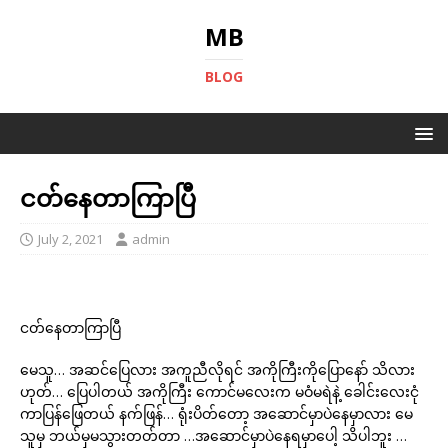
MB
BLOG
ငတ်နေတာကြာပြီ
July 2, 2021
admin
ငတ်နေတာကြာပြီ
မေသူ… အဆင်ပြေလား အကူညီလိုရင် အကိုကြီးကိုပြောနော် သိလား
ဟုတ်… ပြေပါတယ် အကိုကြီး ကောင်မလေးက မဝံမရဲနဲ့ ခေါင်းလေးငုံ
ကာပြန်ဖြေတယ် နက်ဖြန်… ရုံးပိတ်တော့ အဆောင်မှာပဲနေမှာလား မေ
သူမှ ဘယ်မှမသွားတတ်တာ …အဆောင်မှာပဲနေရမှာပေါ့ သိပါဘူး …