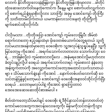
လောက် နိုင်တီတူးလေးနဲနဲဖြန်းကွာ နိုင်တီတူးဖြန်းအုံးမှာလား …ခါတိုင်
ထုံးဆေးလောက်ဝါးနေတဲ့ကောင်က ဒီနေ့မှ များ စောက်ပတ်လျှက်လာ
လို့ စောက်ရည်နံ့ရမှာစိုးလို့လား သားကြီး အခုမှ အောင်ကျော် တိုးကြီး
ကို သတိထားမိလိုက်တယ် ယမကာနံလေးသင်းနေတဲ့ တိုးကြီးကို
မျက်စောင်းထိုးလိုက်ပီး
ငါလိုးမသား …တိုးတိုးပြော အောင်ကျော် ကွမ်းလေးမြုံပီး အိမ်ထဲ
ရောက်လာတော့ ဧည့်ခန်းထဲမှာ မိုးဝေတစ်ယောက်ပဲတွေ့ရတယ် သူတို့
လင်မယားအခန်းထဲမှာတော့ ဝေဝေစိုးက သူ့အလုပ်နဲ့သူရှုပ်နေပြီး သူ့ကို
မြင်တော့မှ ကိုအောင် …အရက်သောက်လာတာလား သောက်ပါဘူး ဝေ
ရဲ့… ဘာဖြစ်လို့လဲ ကွမ်းစားလာလို့လေ …အနံမရအောင်လို့မဟုတ်လား
ခံတွင်းချဉ်လို့ပါ ဝေရယ် အရက်သောက်လာရင် ကွမ်းစားလဲ နဲနဲတော့
အနံထွက်တာပဲကို အလျှောက်ကောင်းတော့အထောင်းသက်သာတယ်
ဗျာ ။ သိပ်မသောက်နဲ့နော် ကိုအောင် …နောက်တစ်ပတ်လောက်ဆို ဝေ
သင်တန်ပြန်ဖွင့်တော့မယ် အောင်ကျော် ဝေဝေစိုးအနားဝင်ထိုင်လိုက်ပြီး
ဝေရယ် …ဝေဘာမှမလုပ်ပါနဲ့ ကိုအောင် ရှာကြွေးတာပဲ
အေးအေးဆေးဆေးထိုင်စားစမ်းပါ ။
စိတ်ထဲကတော့သိပ်မပါချင် ဝေဝေစိုး ရဲ့ဒီဇိုင်နာသင်တန်းလာတတ်တဲ့
ကောင်မလေးတွေကအလန်းလေးတွေကိုး မိန်းမကိုသင်တန်းကိုသွား
ကြိုရင် မျက်စိအစာကြွေးလို့ရတယ်လေ။ ပြောမဲ့သာ ပြောရတာ