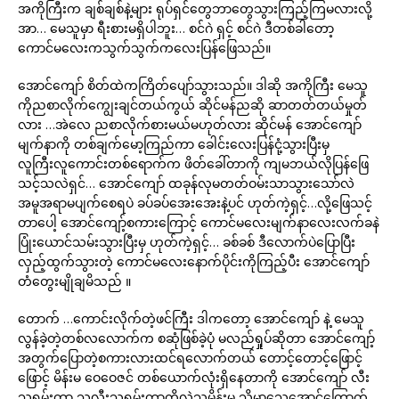
အကိုကြီးက ချစ်ချစ်နဲ့များ ရုပ်ရှင်တွေဘာတွေသွားကြည့်ကြမလားလို့
အာ… မေသူမှာ ရီးစားမရှိပါဘူး… စင်ဂဲ ရှင့် စင်ဂဲ ဒီတစ်ခါတော့
ကောင်မလေးကသွက်သွက်ကလေးပြန်ဖြေသည်။
အောင်ကျော် စိတ်ထဲကကြိတ်ပျော်သွားသည်။ ဒါဆို အကိုကြီး မေသူ
ကိုညစာလိုက်ကျွေးချင်တယ်ကွယ် ဆိုင်မန်ညဆို ဆာတတ်တယ်မှုတ်
လား …အဲလေ ညစာလိုက်စားမယ်မဟုတ်လား ဆိုင်မန် အောင်ကျော်
မျက်နာကို တစ်ချက်မော့ကြည်ကာ ခေါင်းလေးပြန်ငုံ့သွားပြီးမှ
လူကြီးလူကောင်းတစ်ရောက်က ဖိတ်ခေါ်တာကို ကျမဘယ်လိုပြန်ဖြေ
သင့်သလဲရှင်… အောင်ကျော် ထခုန်လုမတတ်ဝမ်းသာသွားသော်လဲ
အမူအရာမပျက်စေရပဲ ခပ်ခပ်အေးအေးနဲ့ပင် ဟုတ်ကဲ့ရှင့်…လို့ဖြေသင့်
တာပေါ့ အောင်ကျော့်စကားကြောင့် ကောင်မလေးမျက်နာလေးလက်ခနဲ
ပြုံးယောင်သမ်းသွားပြီးမှ ဟုတ်ကဲ့ရှင့်… ခစ်ခစ် ဒီလောက်ပဲပြောပြီး
လှည့်ထွက်သွားတဲ့ ကောင်မလေးနောက်ပိုင်းကိုကြည့်ပီး အောင်ကျော်
တံတွေးမျိုချမိသည် ။
တောက် …ကောင်းလိုက်တဲ့ဖင်ကြီး ဒါကတော့ အောင်ကျော် နဲ့ မေသူ
လွန်ခဲ့တဲ့တစ်လလောက်က စဆုံဖြစ်ခဲ့ပုံ မလည်ရှုပ်ဆိုတာ အောင်ကျော့်
အတွက်ပြောတဲ့စကားလားထင်ရလောက်တယ် တောင့်တောင့်ဖြောင့်
ဖြောင့် မိန်းမ ဝေဝေဇင် တစ်ယောက်လုံးရှိနေတာကို အောင်ကျော် လီး
သရမ်းတာ သူလီးသရမ်းတာကိုလဲသူ့မိန်းမ သိမှာသေအောင်ကြောက်