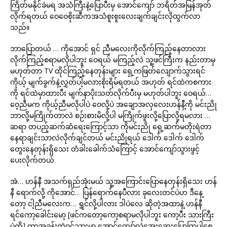
ကြိတ်မနိုင်ခဲမရ အသံကြီးနဲ့ပြောပီးမှ အောင်ကျော် ဘရိတ်အမြန်အုတ်
လိုက်ရတယ် ဝေဝေစိုးဆီကအသံစူးစူးလေးချက်ချင်းလိုထွက်လာ
သည်။
ဘာပြောတယ် … ကိုအောင် ရှင် ညီမလေးကိုလိုက်ကြည့်နေတာလား
လိုက်ကြည့်စရာမလိုပါဘူး ဝေရယ် မကြည့်လဲ သူ့ဖင်ကြီးက နည်းတာမှ
မဟုတ်တာ TV ထိုင်ကြည့်နေတုန်းများ ရှေ့ကဖြတ်လျောက်သွားရင်
ကိုယ့် မျက်ခွက်နဲ့လွှတ်ပါ့မလားစိုးရိမ်ရတယ် အဟုတ် ရင်ထဲကစကား
ကို ရင်ထဲမှာထားပီး မျက်နာပိုးသတ်လိုက်ပီးမှ မဟုတ်ပါဘူး ဝေရယ်…
ဝေ့ညီမက ကိုယ့်ညီမလိုပါပဲ ဝေလို့ပဲ အချောအလှလေးဟန်နီ့ကို မင်းညို
ဘာလို့မကြိုက်တာလဲ စဉ်းစားမိလို့ပါ မကြိုက်ဖူးလို့ပြောလို့ရမလား …
ဆရာ တပည့်ဆက်ဆံရေးကြောင့်သာ ကိုမင်းညို ရှေ့ဆက်မတိုးရဲတာ
နေရာချင်းသာလဲလိုက်ချင်တယ် မင်းညိုရယ် ဒေါက် ဒေါက် ဒေါက်
တွေးနေတုန်းရှိသေး တံခါးခေါက်သံကြောင့် အောင်ကျော်သွားဖွင့်
ပေးလိုက်တယ်
အဲ… ဟန်နီ အသက်ရှည်အုံးမယ် သူ့အကြောင်းပြောနေတုန်းရှိသေး ဟန်
နီ ရောက်လို့ ကိုအောင်… ပြန်ရောက်နေပီလား ခုလေးတင်ပဲဟ ဒီနေ့
တော့ ငါ့ညီမလေးက… ရွှင်လို့ပါလား ဒါပဲလေ ဆိုတဲ့အထာနဲ့ ဟန်နီ
ရင်ကော့ခေါင်းမော့ [ဖင်ကတော့ကော့စရာမလိုပါဘူး ကော့ပီး သားကြီး
ပဲကို] ကာအခန်းထဲဝင်သွားမှာ အောင်ကျော်လဲအေးဆေးပြောကြပါစေ