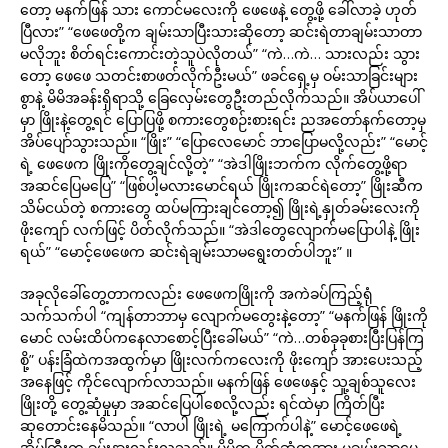
တော့ မနက်ဖြန် သား ကောင်မလေးကို ဖေဖေနဲ့ တွေ့ဖို့ ခေါ်လာခဲ့ ဟုတ်
ပြီလား” “ဖေဖေတို့က ချမ်းသာပြီးသားဆိုတော့ ဆင်းရဲတာချမ်းသာတာ
မလိုဘူး စိတ်ရင်းကောင်းတဲ့သူပဲလိုတယ်” “ကဲ…ကဲ… သားလည်း သွား
တော့ ဖေဖေ သတင်းစာဖတ်လိုက်ဦးမယ်” ဖခင်ရှေ့မှ ဝမ်းသာခြင်းများ
စွာနဲ့ မိမိအခန်းရှိရာသို့ ခြေလှေမ်းတွေဦးတည်လိုက်သည်။ အိပ်ယာပေါ်
မှာ ဖြိုးနဲ့တွေ့ရင် ပြောပြဖို့ စကားတွေစဉ်းစားရင်း ညအတော်နက်တော့မှ
အိပ်ပျော်သွားသည်။ “ဖြိုး” “ပြောလေမောင် ဘာပြောမလို့လည်း” “မောင့်
ရဲ့ ဖေဖေက ဖြိုးကိုတွေ့ချင်လို့တဲ့” “အဲဒါဖြိုးဘက်က လိုက်တွေ့ဖို့ရာ
အဆင်ပြေမပြေ” “ဖြစ်ပါ့မလားမောင်ရယ် ဖြိုးကဆင်ရဲတော့” ဖြိုးဆီက
သိမ်ငယ်တဲ့ စကားတွေ ထပ်မကြားချင်တော့၍ ဖြိုးရဲ့နှုတ်ခမ်းလေးကို
ဖိုးကျော် လက်ဖြင့် ပိတ်လိုက်သည်။ “အဲဒါတွေလျောက်မပြောပါနဲ့ ဖြိုး
ရယ်” “မောင့်ဖေဖေက ဆင်းရဲချမ်းသာမရွေးတတ်ပါဘူး” ။
အခုလိုခေါ်တွေ့တာကလည်း ဖေဖေကဖြိုးကို အကဲခပ်ကြည့်ရုံ
သက်သက်ပါ “ကျန်တာဘာမှ လျောက်မတွေးနဲ့တော့” “မနက်ဖြန် ဖြိုးကို
မောင် လမ်းထိပ်ကနေလာစောင့်ပြီးခေါ်မယ်” “ကဲ…တစ်ခုခုစားပြီးပြန်ကြ
စို့” ပန်းခြံထဲကအထွက်မှာ ဖြိုးလက်ကလေးကို ဖိုးကျော် အားပေးသည့်
အနေဖြင့် ကိုင်လျောက်လာသည်။ မနက်ဖြန် ဖေဖေနှင့် သူ့ချစ်သူလေး
ဖြိုးတို့ တွေ့ဆုံမှုမှာ အဆင်ပြေပါစေလို့လည်း ရင်ထဲမှာ ကြိတ်ပြီး
ဆုတောင်းနေမိသည်။ “လာပါ ဖြိုးရဲ့ မကြောက်ပါနဲ့” မောင့်ဖေဖေရဲ့
အိမ်ကြီးက ခမ်းနားလွန်းလှသည်။ မိမိက ပိုက်ဆံတအား မချမ်းသာပေ