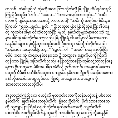
ကလစ်.. တံခါးဖွင့်သံ တိုးတိုးလေးကြားလိုက်လို့ ဖြုးဖြိုး အိပ်ရင်းလှည့်
ကြည့်မိသည်။ “ဟင်…” “ဖေဖေ…” “ဘာလာလုပ်တာလည်း…” “သမီး
လေးကို ချစ်ရတာမဝသေးလို့ လာတာပေါ့” “သမီးကို အရမ်းချစ်မိသွား
ပြီကွယ်” “ရွှတ်…ရွှတ်…ရွှတ်…” ဦးဘထူးပြောပြောဆိုဆိုနဲ့ ဖြိုးအိပ်နေ
တဲ့ ကုတင်ပေါ်မှာ ဝင်ထိုင်လိုက်ပြီး ဖြိုးရဲ့ နုနယ်တဲ့မျက်နှာလေးကို သူ့
နှာခေါင်းနဲ့ နမ်းလိုက်တော့သည်။ ဖြိုးဖြိုးရဲ့ပါးပေါ်မှာလိမ်းထားသော
သနပ်ခါးများ မှေးမှိန်သွားသည်အထိ ဦးဘထူး နမ်းရှိုက်လိုက်သည်။
“ဟင့်အင်း…မလုပ်ပါနဲ့တော့…” “လွှတ်…ပါ….” အပေါ်ကနေ အုပ်မိုးပြီး
မိမိပါးလေးကို တရစပ်နမ်းနေသော ဦးဘထူး၏ ခန္တာကိုယ်ကိုကြီးကို
တွန်းကာ ဖြိုးဖြိုးပြောလိုက်သည်။ ပြောလို့သာပြော၊တွန်းလို့သာတွန်းနေ
ရတာ ဦးဘထူးက မိမိအပေါ်မှာ အဲဒီလို ဇွတ်အတင်း အဓမ္မလုပ်နေတာ
တွေကို မိမိ၏ မသိစိတ်တွေက ကျေနပ်နေမိတာ။ ဖြိုးကို မောင့်ဖေဖေက
အဲဒီလိုအတင်းအဓမ္မလုပ်လေ ဖြိုးရဲ့ အသွေးအသားတွေက ပို
ဆာလောင်လာသလိုပါပဲ။
အခုလည်းကြည့်လေ မောင့်လို ဖုတ်ဖုတ်လေးကိုတန်းမလိုးပဲနဲ့ ပါးလေး
နမ်းလိုက်၊ နှုတ်ခမ်းလေးစုပ်လိုက်၊ နို့လေးစို့လိုက်၊ ဗိုက်သားလေးတွေ
ကို သူ့လျာပြားကြီးနဲ့ လျက်လိုက်၊ ဖုတ်ဖုတ်လေးကို လျက်လိုက်၊
စောက်စိလေးကိုစုပ်လိုက်နဲ့ သူမကို ကာမစိတ်တွေ မထကြွလို့မနေနိုင်