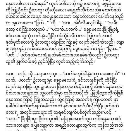
နေတာပါလား သမီးရယ်” ထွက်ပေါ်လာတဲ့ ချွေးမလေးရဲ့ ပစ္စည်းလေး
ကိုကြညိ့ရင်း ဦးဘထူး တိုးတိုးလေး ရေရွတ်လိုက်သည်။ စောက်ဖုတ်
ဖောင်းဖောင်းလေးမှာ အမွေးနုလေးသာ ရေးတေးတေး ပေါက်နေသည်
က အူယားစရာ။ “ပြွတ်…” “အို…” “အား…အဲဒီလိုမလုပ်ပါနဲ့…” “သမီး
တော့ ငရဲကြီးတော့မှာပဲ…” “ပလက်..ပလက်…” ချွေးမလေးဖြိုးဖြိုးရဲ့
ဖင်သားတွေကို လက်နဲ့လျိုပြီး ပင့်ကိုင်လိုက်ကာ ကြွတက်လာတဲ့
ဖုတ်ဖုတ်လေးကို ဦးဘထူး လျာပြားကြီးနှင့် လျက်ပစ်လိုက်သည်။ လျာ
ဖျားနဲ့လည်း အစိလေးပတ်ပတ်လည်ကို မွှေပေးလိုက်သည်။ “ပြွတ်…”
“ဖတ်…” ဖုတ်ဖုတ်လေးရဲ့နှုတ်ခမ်းသားလေးနှစ်ခုကိုလည်း ဦးဘထူး
သူ၏ နှုတ်ခမ်းနှင့် ညှပ်ဆွဲပြီး လွှတ်ထည့်လိုက်သည်။
အား… ဟင့်…အို….မရတော့ဘူး…. “ဆက်မလုပ်ပါနဲ့တော့ ဖေဖေရယ်” “ပ
လက်…ပလက်” ဦးဘထူးမှာ ချွေးမလေးရဲ့ ဖင်သားနှစ်ခုကို ကိုင်ပြီး
လျက်နေသဖြင့် သူ့ချွေမလေး ပြီတော့မယ်ဆိုတာကို အိစက်နေသောဖ
င်းသားလေးများက သူ့လက်ထဲမှာ တင်းလာလိုက် ပြန်အိသွားလိုက်ဖြစ်
နေသောကြောင့် ကြိုသိသည်။ ထို့ကြောင့် အသက်ရှုကြပ်မတတ် နှာ
ခေါင်ပါ ဖုတ်ဖုတ်နှုတ်ခမ်းသားထဲ နစ်ဝင်အောင် ဖိလိုက်ပြီး ဖုတ်ဖုတ်
လေးရဲ့ အတွင်းသားများကို တရစပ်လျက်ပစ်လိုက်သည်။“ဟင့်…”
“အား…” ဖြိုးဖြိုးမှာ ဦးဘထူး၏ အပြုစုအောက်တွင် တင်းနေသောဖင်
သားလေးများ ပြေလျော့ကာ အရည်လေးများထွက်ကျကုန်သည်အထိ