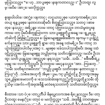
မ့သြားသည္။ “ေဟ့…ဘာျဖစ္ေနၾကတာလည္း” ဦးဘထူး လွ
မ္းၿပီေအာ္ေမးလိုက္သည္။
စူးစူးဝါးဝါးေအာ္သံေၾကာင့္ လင္မယားႏွစ္ေယာက္ရကာစရိွေသး
တယ္ ရန္ျဖစ္ေနတာလားဆိုၿပီး စိတ္ပူသြားသည္။ သတင္းစာဖ
တ္ေနသည့္ အရိွန္ေလးေတာင္ ပ်က္သြားသည္။ ဘာသံမွထပ္မၾ
ကားေတာ့ ပိုၿပီးစိတ္ပူသြားကာ သားျဖစ္သူတို႔အခန္းေရွ႕ရပ္ကာ
တံခါးကို ဆြဲဖြင့္လိုက္သည္။ ေခြၽးမျဖစ္သူၿဖိဴးၿဖိဳးက ၾကမ္းျပင္တြင္လဲ
က်ေနသည္။ သားျဖစ္သူကို ရွာေတာ့ အခန္းထဲမရိွ။ ဒီေကာင္ ဘ
ယ္မ်ားထြက္သြားပါလိမ့္။အင္း…မျဖစ္ေခ်ေသးပါဘူးဆိုၿပီး အခန္းထဲ
ဝင္လိုက္သည္။ေခြၽးမျဖစ္သူ ဘယ္လိုကေန သတိလစ္သြားလည္းမသိ။ ဦးဘ
ထူး သတိျပန္လည္ေအာင္လုပ္ေနရသည္။ “သမီး…သမီး…” ၿဖိဳးၿဖိဳးရဲ႕
ပခုန္းေလးကိုကိုင္လႈပ္ၿပီး ဦးဘထူးေခၚေနသည္။ “အား…ကြၽတ္…”
“သမီး သတိရလာၿပီလား” “ဘယ္လိုျဖစ္ၿပီး သတိလစ္ေနတာလည္း
ကြယ္”ဟို…သမီးအေပၚကို အိမ္ေျမႇာင္ျပဳတ္က်လို႔ ဦးဘထူးအခုမွ
သူ႕ေခြၽးမေလးကို ေသေသခ်ာခ်ာၾကည့္လိုက္မိသည္သတို႔သမီး ထို
င္မသိမ္းအက်ၤႌကိုအခုအခ်ိန္ထိ မလဲရေသးတာကို သတိထားမိလိုက္သည္။
စီးထားေသာ ပံုေတာ္ကတၱီပါ ဖိနပ္ကေလးကအစ ရိွေနသည္။ ဒီေတာ့
ဦးဘထူး မေနႏိုင္ေတာ့ပဲ ေမးလိုက္သည္။ “သမီ…အခုခ်ိန္ထိ ဘာတစ္ခုမွမ
လဲရေသးတာလည္း” “ဟို…ေမာင္က သူျပန္လာတဲ့ထိ ဒီပံုစံအတိုင္းေ