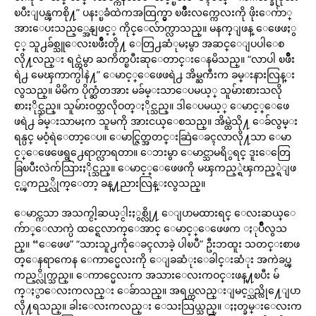
ၿပီးျပန္ၾကစို႔” ပနး္ၿခံထဲကအထြက္မွာ ၿဖိဳးလက္ကေလးကို ဖိုးေက်ာ္
အားေပးသည့္အေနျဖင့္ ကိုင္ေလ်ာက္လာသည္။ မနက္ျဖန္ ေဖေဖႏွ
င့္ သူ႕ခ်စ္သူေလးၿဖိဳးတို႔ ေတြ႕ဆံုမႈမွာ အဆင္ေျပပါေစ
လို႔လည္း ရင္ထဲမွာ ႀကိတ္ၿပီးဆုေတာင္းေနမိသည္။ “လာပါ ၿဖိဳး
ရဲ႕ မေၾကာက္ပါနဲ႔” ေမာင့္ေဖေဖရဲ႕ အိမ္ႀကီးက ခမ္းနားလြန္း
လွသည္။ မိမိက ပိုက္ဆံတအား မခ်မ္းသာေပမယ့္ သူမ်ားစားသလို
စားႏိုင္သည္။ သူမ်ားဝတ္သလိုဝတ္ႏိုင္သည္။ ဒါေပမယ့္ ေမာင့္ေဖေ
ဖရဲ႕ ခ်မ္းသာမႈက သူမကို အားငယ္ေစသည္။ အိမ္ထဲသို႔ ေခ်လွမ္း
ရန္ပင္ မဝံ့ရဲေတာ့ေပ။ ေမာင္ဇြတ္အတင္းဆြဲေခၚလာလို႔သာ ေမာ
င့္ေဖေဖေရွ႕ေရာက္လာရတာ။ ေဘးမွာ ေမာင္သာမရိွရင္ ဒူးေတြေ
ခြၿပီးလဲက်သြားႏိုင္သည္။ ေမာင့္ေဖေဖကို မၾကည့္ရဲၾကည့္ရဲျဖ
င့္ၾကည့္လိုက္ေတာ့ ခန္႔ညားလြန္းလွသည္။
ေမာင္ကသာ အသက္ငါ့ဆယ့္ငါးႏွစ္လို႔ ေျပာမထားရင္ ေလးဆယ္ေ
က်ာ္ေလာက္ပဲ ထင္ရေလာက္ေအာင္ ေမာင့္ေဖေဖက ႏုပ်ဳိလွသ
ည္။ “ေဖေဖ” “သားသူ႕ကိုေခၚလာခဲ့ ပါၿပီ” ဦးဘထူး သတင္းစာဖ
တ္ေနရာကေန ေကာင္မေလးကို ေျခဆံုးေခါင္းဆံုး အကဲခပ္ၾ
ကည့္လိုက္သည္။ ေကာင္မေလးက အသားေလးကဝင္းဖန္႔ၿပီး မ်
က္ႏွာေလးကလည္း ေခ်ာသည္။ အရပ္ကလည္းျမင့္သည္လို႔ေျပာ
လို႔ရသည္။ ခါးေလးကလည္း ေသးသြယ္သည္။ ႏႈတ္ခမ္းေလးက