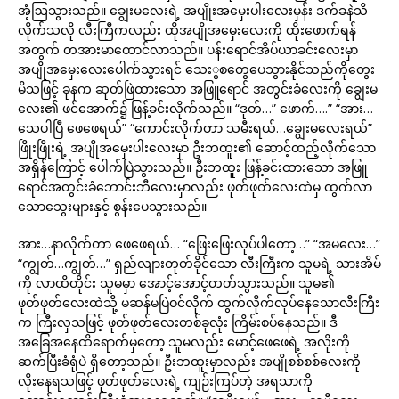
အံ့ဩသွားသည်။ ချွေးမလေးရဲ့ အပျိုးအမှေးပါးလေးမှန်း ဒက်ခနဲသိ
လိုက်သလို လီးကြီကလည်း ထိုအပျိုအမှေးလေးကို ထိုးဖောက်ရန်
အတွက် တအားမာထောင်လာသည်။ ပန်းရောင်အိပ်ယာခင်းလေးမှာ
အပျိုအမှေးလေးပေါက်သွားရင် သေးွစတွေပေသွားနိုင်သည်ကိုတွေး
မိသဖြင့် ခုနက ဆုတ်ဖြဲထားသော အဖြူရောင် အတွင်းခံလေးကို ချွေးမ
လေး၏ ဖင်အောက်၌ ဖြန့်ခင်းလိုက်သည်။ “ဒုတ်…” ဖောက်….” “အား…
သေပါပြီ ဖေဖေရယ်” “ကောင်းလိုက်တာ သမီးရယ်…ချွေးမလေးရယ်”
ဖြိုးဖြိုးရဲ့ အပျိုအမှေးပါးလေးမှာ ဦးဘထူး၏ ဆောင့်ထည့်လိုက်သော
အရှိန်ကြောင့် ပေါက်ပြဲသွားသည်။ ဦးဘထူး ဖြန့်ခင်းထားသော အဖြူ
ရောင်အတွင်းခံဘောင်းဘီလေးမှာလည်း ဖုတ်ဖုတ်လေးထဲမှ ထွက်လာ
သောသွေးများနှင့် စွန်းပေသွားသည်။
အား…နာလိုက်တာ ဖေဖေရယ်… “ဖြေးဖြေးလုပ်ပါတော့…” “အမလေး…”
“ကျွတ်…ကျွတ်…” ရှည်လျားတုတ်ခိုင်သော လီးကြီးက သူမရဲ့ သားအိမ်
ကို လာထိတိုင်း သူမမှာ အောင့်အောင့်တတ်သွားသည်။ သူမ၏
ဖုတ်ဖုတ်လေးထဲသို့ မဆန်မပြဲဝင်လိုက် ထွက်လိုက်လုပ်နေသောလီးကြီး
က ကြီးလှသဖြင့် ဖုတ်ဖုတ်လေးတစ်ခုလုံး ကြိမ်းစပ်နေသည်။ ဒီ
အခြေအနေထိရောက်မှတော့ သူမလည်း မောင့်ဖေဖေရဲ့ အလိုးကို
ဆက်ပြီးခံရုံပဲ ရှိတော့သည်။ ဦးဘထူးမှာလည်း အပျိုစစ်စစ်လေးကို
လိုးနေရသဖြင့် ဖုတ်ဖုတ်လေးရဲ့ ကျဉ်းကြပ်တဲ့ အရသာကို