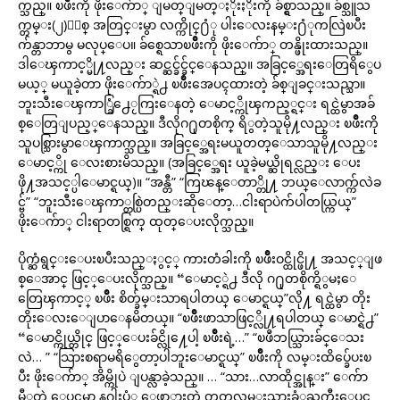
က္သည္။ ၿဖိဳးကို ဖိုးေက်ာ္ ျမတ္ျမတ္ႏိုးႏိုးကို ခ်စ္ရွာသည္။ ခ်စ္သူသ
က္တမ္း(၂)ႏွစ္ အတြင္းမွာ လက္ကိုင္႐ံု ပါးေလးနမ္း႐ံုကလြဲၿပီး
က်န္တာဘာမွ မလုပ္ေပ။ ခ်စ္ရေသာၿဖိဳးကို ဖိုးေက်ာ္ တန္ဖိုးထားသည္။
ဒါေၾကာင့္မို႔လည္း ဆင္ဆင္ခ်င္ခ်င္ေနသည္။ အခြင့္အေရးေတြရိွေပ
မယ့္ မယူခဲ့တာ ဖိုးေက်ာ္ရဲ႕ ၿဖိဳးအေပၚထားတဲ့ ခ်စ္ျခင္းသည္သာ။
ဘူးသီးေၾကာ္ခြံ႕ေႂကြးေနတဲ့ ေမာင့္ကိုၾကည့္ရင္း ရင္ထဲမွာအခ်
စ္ေတြျပည့္ေနသည္။ ဒီလိုဂ႐ုတစိုက္ ရိွတဲ့သူမို႔လည္း ၿဖိဳးကို
သူပစ္သြားမွာေၾကာက္သည္။ အခြင့္အေရးမယူတတ္ေသာသူမို႔လည္း
ေမာင့္ကို ေလးစားမိသည္။ (အခြင့္အေရး ယူခဲ့မယ္ဆိုရင္လည္း ေပး
ဖို႔အသင့္ပါေမာင္ရယ္)။ “အန္တီ” “ကြၽန္ေတာ္တို႔ ဘယ္ေလာက္က်လဲခ
င္ဗ်” “ဘူးသီးေၾကာ္တစ္ပြဲတည္းဆိုေတာ့…ငါးရာပဲက်ပါတယ္ကြယ္”
ဖိုးေက်ာ္ ငါးရာတစ္ရြက္ ထုတ္ေပးလိုက္သည္။
ပိုက္ဆံရွင္းေပးၿပီးသည္ႏွင့္ ကားတံခါးကို ၿဖိဳးဝင္ထိုင္ဖို႔ အသင့္ျဖ
စ္ေအာင္ ဖြင့္ေပးလိုက္သည္။ “ေမာင့္ရဲ႕ ဒီလို ဂ႐ုတစိုက္ရိွမႈေ
တြေၾကာင့္ ၿဖိဳး စိတ္ခ်မ္းသာရပါတယ္ ေမာင္ရယ္”လို႔ ရင္ထဲမွာ တိုး
တိုးေလးေျပာေနမိတယ္။ “ၿဖိဳးဖာသာဖြင့္လို႔ရပါတယ္ ေမာင္ရဲ႕”
“ေမာင္ကိုယ္တိုင္ ဖြင့္ေပးခ်င္လို႔ေပါ့ ၿဖိဳးရဲ့…” “ၿဖိဴဘယ္သြားခ်င္ေသး
လဲ… ” “သြားစရာမရိွေတာ့ပါဘူးေမာင္ရယ္” ၿဖိဳးကို လမ္းထိပ္ခ်ေပးၿ
ပီး ဖိုးေက်ာ္ အိမ္ကိုပဲ ျပန္လာခဲ့သည္။ … “သား…လာထိုင္အုန္း” ေက်ာ
မီွတဲ့ ေပၚမွာ နဂါးပံု ေဖာ္ထားတဲ့ တတ္မလမ္းသားခံုႀကီးေပၚ