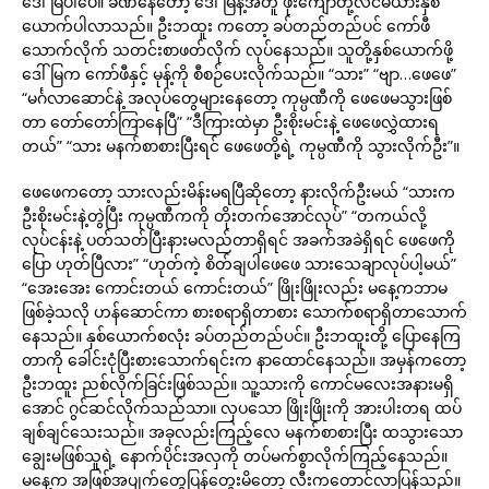
ဒေါ်မြပါပေ။ ခဏနေတော့ ဒေါ်မြနဲ့အတူ ဖိုးကျော်တို့လင်မယားနှစ်
ယောက်ပါလာသည်။ ဦးဘထူး ကတော့ ခပ်တည်တည်ပင် ကော်ဖီ
သောက်လိုက် သတင်းစာဖတ်လိုက် လုပ်နေသည်။ သူတို့နှစ်ယောက်ဖို့
ဒေါ်မြက ကော်ဖီနှင့် မုန့်ကို စီစဉ်ပေးလိုက်သည်။ “သား” “ဗျာ…ဖေဖေ”
“မင်္ဂလာဆောင်နဲ့ အလုပ်တွေများနေတော့ ကုမ္ပဏီကို ဖေဖေမသွားဖြစ်
တာ တော်တော်ကြာနေပြီ” “ဒီကြားထဲမှာ ဦးစိုးမင်းနဲ့ ဖေဖေလွှဲထားရ
တယ်” “သား မနက်စာစားပြီးရင် ဖေဖေတို့ရဲ့ ကုမ္ပဏီကို သွားလိုက်ဦး”။
ဖေဖေကတော့ သားလည်းမိန်းမရပြီဆိုတော့ နားလိုက်ဦးမယ် “သားက
ဦးစိုးမင်းနဲ့တွဲပြီး ကုမ္ပဏီကကို တိုးတက်အောင်လုပ်” “တကယ်လို့
လုပ်ငန်းနဲ့ ပတ်သတ်ပြီးနားမလည်တာရှိရင် အခက်အခဲရှိရင် ဖေဖေကို
ပြော ဟုတ်ပြီလား” “ဟုတ်ကဲ့ စိတ်ချပါဖေဖေ သားသေချာလုပ်ပါ့မယ်”
“အေးအေး ကောင်းတယ် ကောင်းတယ်” ဖြိုးဖြိုးလည်း မနေ့ကဘာမ
ဖြစ်ခဲ့သလို ဟန်ဆောင်ကာ စားစရာရှိတာစား သောက်စရာရှိတာသောက်
နေသည်။ နှစ်ယောက်စလုံး ခပ်တည်တည်ပင်။ ဦးဘထူးတို့ ပြောနေကြ
တာကို ခေါင်းငုံပြီးစားသောက်ရင်းက နာထောင်နေသည်။ အမှန်ကတော့
ဦးဘထူး ညစ်လိုက်ခြင်းဖြစ်သည်။ သူ့သားကို ကောင်မလေးအနားမရှိ
အောင် ဂွင်ဆင်လိုက်သည်သာ။ လှပသော ဖြိုးဖြိုးကို အားပါးတရ ထပ်
ချစ်ချင်သေးသည်။ အခုလည်းကြည့်လေ မနက်စာစားပြီး ထသွားသော
ချွေးမဖြစ်သူရဲ့ နောက်ပိုင်းအလှကို တပ်မက်စွာလိုက်ကြည့်နေသည်။
မနေ့က အဖြစ်အပျက်တွေပြန်တွေးမိတော့ လီးကတောင်လာပြန်သည်။