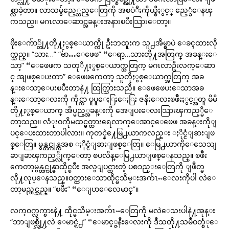
စ္လာခဲ့တာ။ လာသမွ်ဧည့္သည္ေတြကို အၿပံဳးကိုယ္စီႏွင့္ ဧည့္ခံေနၾ
ကသည္။ မဂၤလာေဆာင္အခန္းအနားၿပီးသြားေတာ့။
ဖိုးေက်ာ္တို႔တို႔ႏွစ္ေယာက္ကို ဦးဘထူးက သူ႕အိမ္မွာပဲ ေခၚထားလို
က္သည္။ “သား…” “ဗ်ာ…ေဖေဖ” “ေရာ့…သားတို႔အတြက္ အခန္းေ
သာ့” “ေဖေဖက သတုိ႔ႏွစ္ေယာက္အတြက္ မဂၤလာဦးလက္ေဆာ
င္ အျဖစ္ေပးတာ” ေဖေဖကေတာ့ သူတိုႏွစ္ေယာက္အတြက္ အခ
န္းေသာ့ေပးၿပီးတာနဲ႔ ထြက္သြားသညိ။ ေဖေဖေပးေသာအခ
န္းေသာ့ေလးကို ကိုင္ကာ ပူပူေႏြးေႏြး ဇနီးေလးၿဖိဳးႏွင့္အတူ မိမိ
တို႔ႏွစ္ေယာက္ အိပ္မည့္အခန္းကို အေျပးေလးသြားၾကည့္မိေ
တာ့သည္။ လံုးဝကိုမထင္မွတ္ထားရေလာက္ေအာင္ေဖေဖ အခန္းကိုျ
ပင္ေပးထားတာပါလား။ ကုတင္နဲ႔ေမြ႕ယာကလည္း ႏိုင္ငံျခားျဖ
စ္ေတြ။ မွန္တင္ကုန္ကအစ ႏိုင္ငံျခားျဖစ္ေတြ။ ေမြ႕ယာကိုေသေသျ
ခာျခာၾကည့္လိုက္ေတာ့ စပလိန္ေမြ႕ယာျဖစ္ေနသည္။ ၿဖိဳး
ကေတာ့မွန္တင္ကုန္မွာထိုင္ၿပီး အလွျပင္ထားတဲ့ ပစၥည္းေတြကို ျဖဳတ္မ
လို႔လုပ္ေနသည္။ဝတ္ထားေသာထိုင္မသိမ္းအက်ၤႌေလးကိုပါ လဲေ
တာ့မည္ထင္သည္။ “ၿဖိဴး” “ေျပာေလေမာင္”။
လက္ဝက္လက္စားနဲ႔ ထိုင္မသိမ္းအက်ၤႌေတြကို မလဲေသးပါနဲ႔အုန္း
“ဘာျဖစ္လို႔လဲ ေမာင္ရဲ႕” “ေမာင့္ဇနီးေလးကို ဒီသတို႔သမီဝတ္စံုေ