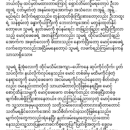
ဘယ်လိုမှ ထင်မှတ်မထားတာကြောင့် ရှောင်တိမ်းလို့မရတော့ပဲ ဦးဘ
ထူးရဲ့ ငတ်မွတ်တဲ့ အနမ်းတွေအောက်မှာ အသံလေး တအွန့်…အွန့်…
မည်ရင်း ခံလိုက်ရရှာသည်။ တွန်းထုတ်ဖိုးကြိုးစားတော့လည်း ဦးဘထူး
ရဲ့ သန်စွမ်းတဲ့ ခန္ဓာကိုယ်ကြီးကို ဘေးလဲကျအောင် မတွန်းထုတ်နိုင်
တော့ပေ။ သူမရဲ့ နှုတ်ခမ်းကို စုပ်နမ်းရင်း တဖြည်းဖြည်း မာပြီးကြီးလာ
သည့် မောင့်ဖေဖေရဲ့ အတန်ကြီးကလည်း သူမရဲ့ ထိုင်မသိမ်းလုံချည်
အောက်က အဖုတ်လေးကို ဖိထားသည်။ နောက်ပြီးတော့ မောင့်ဖေဖေရဲ့
လက်တွေကလည်းအငြိမ်မနေတော့ပဲ သူမရဲ့ လဖက်ရည်ကြမ်းပန်းကန်
သာသာရှိသော။
သူမရဲ့ နို့အုံလေးကို ထိုင်မသိမ်းအကျၤႌပေါ်ကနေ ဆုပ်ကိုင်လိုက်၊ ပွတ်
သပ်လိုက်၊ နယ်လိုက်လုပ်နေသည်။ မောင် တစ်ခါမှ မထိမကိုင်ခဲ့တဲ့
နေရာတွေကို မောင့်ဖေဖေက အငမ်းမရကိုင်တွယ်နေတော့ စိတ်ထဲမှာ
လည်း ဝမ်းနည်းတာလိုလို သာယာမိတာလိုလိုဖြစ်နေရပြီ။။ မောင့်
စောင့်ထိန်းသမျှကို မောင့်ဖေဖေက တစ်ရက်တည်း တစ်ခုပြီးတစ်ခု
ဖျက်စီးပစ်ဖို့ကြိုးစားနေတယ်။ တည်ကြည်ခန့်ညားလှတဲ့ မောင့်ဖေဖေ
က သူ့သားအခုမှယူထားတဲ့ သတို့သမီးလေးဆိုတာလားဆိုတာတောင်
သတိမရနိုင်လောက်အောင် အသိစိတ်ကင်းမဲ့သလိုဖြစ်နေသည်။
မျက်လုံးတွေကလည်းရဲနေပြီး နှုတ်းခမ်းမွှေးတွေလည်းထောင်
နေသည်။သူ့သားပြန်မလာခင်ကိစ္စတွေပြးီပြတ်ဖို့အတွက် ချွေးမ