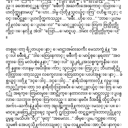
ည္း ခဏေစာင့္အုန္းကြာ” “ၿဖိဳးကို အႀကိဳးအေၾကာင္းသြားေျ
ပာလိုက္အုနားမယ္” “ေဟး…ဒါမွ ငါ့တို႔သူငယ္ခ်င္းကြ” ငဟိန္းႏွင့္ င
ဝင္းၿပိဳင္တူေျပာလိုက္ၾကသည္။ … “ၿဖိဳး…ဟိုေလ…” “ဘာေျပာမ
လို႔လဲေမာင္ ေျပာေလ” “ေမာင့္သူငယ္ခ်င္းေတြက ဇြတ္လိုက္တို
က္ခိုင္းေနလို႔ အဲဒါ” “ဪ…ေမာင္ရယ္…ဒါမ်ား လိုက္တိုက္လိုက္ေပါ့”
။
တစ္ခုေတာ့ ရိွတယ္ေနာ္ ေမာင္သာအမ်ားႀကီး မေသာက္ခဲ့နဲ႔ “အ
င္းပါ ၿဖိဳးရဲ႕” “ဒါေတြေၾကာင့္ ၿဖိဳးကို ေမာင္ခ်စ္ေနရတာ” “အဝ
တ္စားေတြ မလဲပစ္နဲ႔ေနာ္” “အင္းပါ” သူ႕ရဲ႕အသစ္စက္စက္ဇနီးေလး
ကို နဖူးေလးနမ္းၿပီးဖိုးေက်ာ္ သူငယ္ခ်င္းေတြႏွင့္ ဘီယာဆိုင္ကို
လိုက္သြားေတာ့သည္။ လက္မေလးေတြေထာင္ေပးပါအုန္းေနာ္… ခ်
စ္သယ္ရင္းတို႔ “ဒင္ေဒါင္…ဒင္ေဒါင္….” နာရီသံၾကားလို႔ လွမ္းၾ
ကည့္လိုက္ေတာ့ ၁၀ နာရီထိုးသြားၿပီ။ ေမာင့္သူငယ္ခ်င္းေတြ ေမာ
င့္ကို အရက္ေတြမ်ားမူးေအာင္တိုက္ေနတာလား။ ေမာင္ကလည္းျပန္မ
လာေသးဘူး။ ဗိုက္ေတြကလည္း ဆာေနၿပီ။ ဒီအခ်ိန္ထိ ထိုင္မသိမ္း
အက်ၤႌႀကီးနဲ႔ဆိုေတာ့ အျပင္ထြက္စားဖို႔ကလည္းမသင့္ေပ။ ေ
မာင့္အေဖေတြ႕သြားရင္ သူမကို ႐ူးသြားၿပီ ထင္ရင္အခက္ပါ။ဘာလုပ္လို႔လု
ပ္ရမွန္းမသိပါ။ “ဝီွး” “ဖုတ္” “အမေလး…” အိမ္ေျမႇာင္တစ္ေကာင္
သူမ၏ အေပၚသို႔က်လာသျဖင့္ သူမ လန္႔ၿပီးေအာ္ၿပီေနာက္ေ