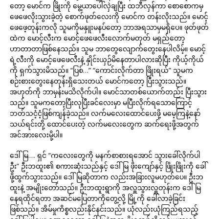
တော့ မောင်က ဖြိုးကို မွေ့ယာပေါ်လှဲချပြီး ထဘီလှန်ကာ စောစောကမှ
ဖေဖေလိုးသွားခဲ့တဲ့ စောက်ဖုတ်လေးကို မောင်က တန်းလိုးသည်။ မောင့်
ဖေဖေ့တုန်းကလို သူမကိုမနှူးမနပ်တော့ ဘာအရသာမှမရှိပေ။ ဖုတ်ဖုတ်
ထဲက မောင့်လီးက မောင့်ဖေဖေလီးလောက်မတုတ် မရှည်တော့
ဟာတာတာဖြစ်နေသည်။ သူမ ဘာတွေလျောက်တွေးနေပါလိမ့်။ မောင့်
ရဲ့လီးကို မောင့်ဖေဖေလီးနဲ့ နှိုင်းယှဉ်မိနေတာပါလားဆိုပြီး ကိုယ့်ကိုယ်
ကို ရှက်သွားမိသည်။ “ပြစ်…” “ကောင်းလိုက်တာ ဖြိုးရယ်” သူမက
စဉ်းစားတွေးနေတုန်းရှိသေးတယ် မောင်ကတော့ ပြီးသွားသည်။
အဟုတ်ကို ဘာမှန်းမသိလိုက်ပါ။ မောင်သာတစ်ယောက်တည်း ပြီးသွား
သည်။ သူမကတော့ပြီးလုပြီးခင်လေးမှာ မပြီးလိုက်ရသောကြောင့်
ဘတ်သငံ့ငံ့ဖြစ်ကျန်ခဲ့သည်။ လက်မလေးထောင်ပေးဖို့ မမေ့ကြနဲ့နော်
သယ်ရင်းတို့ ထောင်ပေးတဲ့ လက်မလေးတွေက ဆက်ရေးဖို့အတွက်
အင်အားလေးမို့ပါ။
ဒေါ်မြ…. ရှင် “ကလေးတွေကို မနက်စာစားရအောင် သွားခေါ်လိုက်ပါ
ဦး” ဦးဘထူး၏ စကားဆုံးသည်နှင့် ဒေါ်မြ ဖိုးကျော်နှင့် ဖြိုးဖြိုးကို ခေါ်
ဖို့ထွက်သွားသည်။ ဒေါ်မြဆိုတာက လည်းအခြားလူမဟုတ်ပေ။ ဦးဘ
ထူးနဲ့ အမျိုးတော်သည်။ ဦးဘထူးရွာကို အလှူသွားလှူတုန်းက ဒေါ်မြ
နေရထိုင်ရတာ အဆင်မပြေတာကိုတွေ့လို့ မြို့ကို ခေါ်လာခဲ့ခြင်း
ဖြစ်သည်။ အိမ်မှုကိစ္စလည်းနိုင်နင်းသည်။ ယုံလည်းယုံကြည်ရသည့်