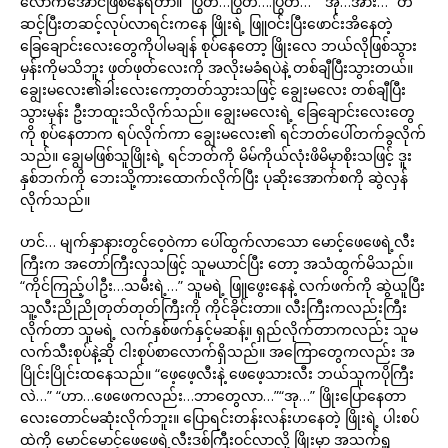
လောက်အောင်ဖြစ်နေရတာ။ “ပြွတ်…ပြွတ်….ပြွတ်…” “အို…အား…” တ
ဆင့်ပြီးတဆင့်လုပ်လာရင်းကနေ ဖြိုးရဲ့ ဖြူဝင်းပြီးဖောင်းအိနေတဲ့
ခြေချောင်းလေးတွေကိုပါမချန် စုပ်နေတော့ ဖြိုးလေ ဘယ်လိုဖြစ်သွား
မှန်းကိုမသိဘူး ဖုတ်ဖုတ်လေးကို အလိုးမခံရပဲနဲ့ တစ်ချီပြီးသွားတယ်။
ချွေးမလေး၏ခါးလေးကော့တတ်သွားသဖြင့် ချွေးမလေး တစ်ချီပြီး
သွားမှန်း ဦးဘထူးသိလိုက်သည်။ ချွေးမလေးရဲ့ ခြေချောင်းလေးတွေ
ကို စုပ်နေတာက ရပ်လိုက်ကာ ချွေးမလေး၏ ရင်ဘတ်ပေါ်တက်ခွလိုက်
သည်။ ချွေမဖြစ်သူဖြိုးရဲ့ ရင်ဘတ်ကို မိမ်ကိုယ်လုံးဖိမိမှာစိုးသဖြင့် ဒူး
နှစ်ဘက်ကို ဘေးသို့ကားထောက်လိုက်ပြီး ပုဆိုးအောက်စကို ဆွဲလှန်
လိုက်သည်။
ဟင်… မျက်နှာနားတွင်ဝေ့ဝဲကာ ပေါ်ထွက်လာသော မောင့်ဖေဖေရဲ့လီး
ကြီးက အတော်ကြီးလှသဖြင့် သူမယာင်ပြီး တော့ အသံထွက်မိသည်။
“ကိုင်ကြည့်ပါဦး…သမီးရဲ့…” သူမရဲ့ ဖြူဖွေးနေနဲ့ လက်ဖက်ကို ဆွဲယူပြီး
သူ့လီးညိုညိုတုတ်တုတ်ကြီးကို ကိုင်ခိုင်းတာ။ လီးကြီးကလည်းကြီး
လိုက်တာ သူမရဲ့ လက်နှစ်ဖက်နှင့်မဆန့်။ ရှည်လိုက်တာကလည်း သူမ
လက်သီးစုပ်နဲ့ဆို ငါးစုပ်စာလောက်ရှိသည်။ အကြောတွေကလည်း အ
ပြိုင်းပြိုင်းထနေသည်။ “ဖေ့ဖေ့လီးနဲ့ ဖေဖေ့သားလီး ဘယ်သူကပိုကြီး
လဲ…” “ဟာ…ဖေဖေကလည်း…ဘာတွေလာ…”“အု…” ဖြိုးပြောနေတာ
လေးတောင်မဆုံးလိုက်ဘူး။ ပြောရင်းတန်းလန်းဟနေတဲ့ ဖြိုးရဲ့ ပါးစပ်
ထဲကို မောင်မောင့်ဖေဖေရဲ့လီးဒစ်ကြီးဝင်လာလို့ ဖြိုးမှာ အသက်ရှူ