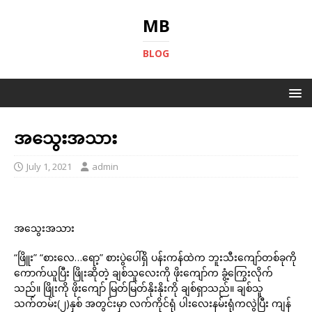
MB
BLOG
အသွေးအသား
July 1, 2021
admin
အသွေးအသား
“ဖြိူး” “စားလေ…ရော့” စားပွဲပေါ်ရှိ ပန်းကန်ထဲက ဘူးသီးကျော်တစ်ခုကို
ကောက်ယူပြီး ဖြိုးဆိုတဲ့ ချစ်သူလေးကို ဖိုးကျော်က ခွံ့ကြွေးလိုက်
သည်။ ဖြိုးကို ဖိုးကျော် မြတ်မြတ်နိုးနိုးကို ချစ်ရှာသည်။ ချစ်သူ
သက်တမ်း(၂)နှစ် အတွင်းမှာ လက်ကိုင်ရုံ ပါးလေးနမ်းရုံကလွဲပြီး ကျန်