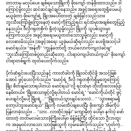
တာဘာမှ မလုပ်ပေ။ ချစ်ရသောဖြိုးကို ဖိုးကျော် တန်ဖိုးထားသည်။ ဒါ
ကြောင့်မို့လည်း ဆင်ဆင်ချင်ချင်နေသည်။ အခွင့်အရေးတွေရှိပေမယ့်
မယူခဲ့တာ ဖိုးကျော်ရဲ့ ဖြိုးအပေါ်ထားတဲ့ ချစ်ခြင်းသည်သာ။
ဘူးသီးကြော်ခွံ့ကြွေးနေတဲ့ မောင့်ကိုကြည့်ရင်း ရင်ထဲမှာအချစ်တွေပြည့်
နေသည်။ ဒီလိုဂရုတစိုက် ရှိတဲ့သူမို့လည်း ဖြိုးကို သူပစ်သွားမှာ
ကြောက်သည်။ အခွင့်အရေးမယူတတ်သောသူမို့လည်း မောင့်ကို
လေးစားမိသည်။ (အခွင့်အရေး ယူခဲ့မယ်ဆိုရင်လည်း ပေးဖို့အသင့်ပါ
မောင်ရယ်)။ “အန်တီ” “ကျွန်တော်တို့ ဘယ်လောက်ကျလဲခင်ဗျ”
“ဘူးသီးကြော်တစ်ပွဲတည်းဆိုတော့…ငါးရာပဲကျပါတယ်ကွယ်” ဖိုးကျော်
ငါးရာတစ်ရွက် ထုတ်ပေးလိုက်သည်။
ပိုက်ဆံရှင်းပေးပြီးသည်နှင့် ကားတံခါးကို ဖြိုးဝင်ထိုင်ဖို့ အသင့်ဖြစ်
အောင် ဖွင့်ပေးလိုက်သည်။ “မောင့်ရဲ့ ဒီလို ဂရုတစိုက်ရှိမှုတွေကြောင့်
ဖြိုး စိတ်ချမ်းသာရပါတယ် မောင်ရယ်”လို့ ရင်ထဲမှာ တိုးတိုးလေးပြော
နေမိတယ်။ “ဖြိုးဖာသာဖွင့်လို့ရပါတယ် မောင်ရဲ့” “မောင်ကိုယ်တိုင် ဖွင့်
ပေးချင်လို့ပေါ့ ဖြိုးရဲ့…” “ဖြိူဘယ်သွားချင်သေးလဲ… ” “သွားစရာမရှိ
တော့ပါဘူးမောင်ရယ်” ဖြိုးကို လမ်းထိပ်ချပေးပြီး ဖိုးကျော် အိမ်ကိုပဲ
ပြန်လာခဲ့သည်။ … “သား…လာထိုင်အုန်း” ကျောမှီတဲ့ ပေါ်မှာ နဂါးပုံ ဖော်
ထားတဲ့ တတ်မလမ်းသားခုံကြီးပေါ်မှာ မိန့်မိန့်ကြီး ထိုင်သော ဦးဘထူး
က အခုမှဝင်လာသော သားဖြစ်သူကို လှမ်းခေါ်လိုက်သည်။ “ဟုတ်ကဲ့…
ဖေဖေ” ဖိုးကျော် ခါးလေးကိုင်းကာ ဖေဖေ့ရှေ့ရှိ ခုံတစ်ခုံတွင် ထိုက်