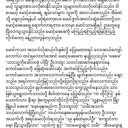
မယ့် သူများစားသလိုစားနိုင်သည်။ သူများဝတ်သလိုဝတ်နိုင်သည်။ ဒါ
ပေမယ့် မောင့်ဖေဖေရဲ့ ချမ်းသာမှုက သူမကို အားငယ်စေသည်။ အိမ်ထဲ
သို့ ချေလှမ်းရန်ပင် မဝံ့ရဲတော့ပေ။ မောင်ဇွတ်အတင်းဆွဲခေါ်လာလို့သာ
မောင့်ဖေဖေရှေ့ရောက်လာရတာ။ ဘေးမှာ မောင်သာမရှိရင် ဒူးတွေခွေ
ပြီးလဲကျသွားနိုင်သည်။ မောင့်ဖေဖေကို မကြည့်ရဲကြည့်ရဲဖြင့်ကြည့်
လိုက်တော့ ခန့်ညားလွန်းလှသည်။
မောင်ကသာ အသက်ငါ့ဆယ့်ငါးနှစ်လို့ ပြောမထားရင် လေးဆယ်ကျော်
လောက်ပဲ ထင်ရလောက်အောင် မောင့်ဖေဖေက နုပျိုလှသည်။ “ဖေဖေ”
“သားသူ့ကိုခေါ်လာခဲ့ ပါပြီ” ဦးဘထူး သတင်းစာဖတ်နေရာကနေ
ကောင်မလေးကို ခြေဆုံးခေါင်းဆုံး အကဲခပ်ကြည့်လိုက်သည်။
ကောင်မလေးက အသားလေးကဝင်းဖန့်ပြီး မျက်နှာလေးကလည်း ချော
သည်။ အရပ်ကလည်းမြင့်သည်လို့ပြောလို့ရသည်။ ခါးလေးကလည်း
သေးသွယ်သည်။ နှုတ်ခမ်းလေးကလည်း ကွေးညွှတ်နေသည်။ သား
ဖြစ်သူရွေးတက်သားပဲလို့ စိတ်ထဲကနေ ပြောမိသည်။ “ကဲ ထိုင်ကြ” နှစ်
ယောက်သား နီးရာ ခုံတွေမှာဝင်ထိုင်လိုက်ကြသည်။ “သူ့နာမည်က ဖြိုး
ဖြိူးပါ ဖေဖေ” “ဖေ့ဖေ့နာမည်က ဦးဘထူးတဲ့” “သမီးအသက်
ဘယ်လောက်ရှိပြီလည်း” ဘယ်ကနေစမေးရမှန်းမသိတော့ ဦးဘထူး
အသက်ကို အရင်မေးလိုက်ရသည်။ “၁၉ နှစ်ထဲမှာပါဦး” “ကျောင်းက
ရော ပြီးသွားပြီလား” “ဟုတ်ကဲ့ ရှင့်” “ဘာမေဂျာနဲ့လဲ သမီး” “အီးမေဂျာနဲ့