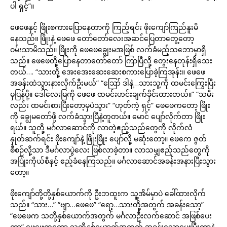
ပါ ရှင့်”။
ဖေဖေနှင့် ဖြိုးစကားပြောနေတာကို ကြည့်ရင်း ဖိုးကျော်ကြည်နူးမိ
နေသည်။ ဖြိုးနဲ့ ဖေဖေ တော်တော်လေးအဆင်ပြေတာတွေ့တော့
ဝမ်းသာမိသည်။ ဖြိုးကို ဖေဖေချွေးမအဖြစ် လက်ခံမည့်သဘောမှာရှိ
သည်။ ဖေဖေတို့ပြောနေတာတော်တော် ကြာပြီလို့ တွေးနေတုန်းရှိသေး
တယ်…. “သားတို့ အေးအေးဆေးဆေးစကားပြောခဲ့ကြအုန်း။ ဖေဖေ
အခန်းထဲသွားနားလိုက်ဦးမယ်” “ဪ ဒါနဲ့…သားသူ့ကို ထမင်းကြွေးပြီး
မှပြန်ပို့။ ဒေါ်လေးမြကို ဖေဖေ ထမင်းဟင်းချက်ခိုင်းထားတယ်။” “သမီး
လည်း ထမင်းစားပြီးတော့မှပဲသွား” “ဟုတ်ကဲ့ ရှင့်” ဖေဖေကတော့ ဖြိုး
ကို ချွေမတော်ဖို့ လက်ခံသွားပြီနဲ့တူတယ်။ မောင် ပျော်လိုက်တာ ဖြိုး
ရယ်။ သူတို့ မင်္ဂလာဆောင်ကို လာတဲ့ဧည့်သည်တွေကို လိုက်လံ
နှုတ်ဆက်ရင်း ဖိုးကျော်နဲ့ ဖြိုးဖြိုး ပျော်လို့ မဆုံးတော့။ ဖေကေ ဇွတ်
စီစဉ်လို့သာ ဒီမင်္ဂလာပွဲလေး ဖြစ်လာခဲ့တာ။ လာသမျှဧည့်သည်တွေကို
အပြုံးကိုယ်စီနှင့် ဧည့်ခံနေကြသည်။ မင်္ဂလာဆောင်အခန်းအနားပြီးသွား
တော့။
ဖိုးကျော်တို့တို့နှစ်ယောက်ကို ဦးဘထူးက သူ့အိမ်မှာပဲ ခေါ်ထားလိုက်
သည်။ “သား…” “ဗျာ…ဖေဖေ” “ရော့…သားတို့အတွက် အခန်းသော့”
“ဖေဖေက သတို့နှစ်ယောက်အတွက် မင်္ဂလာဦးလက်ဆောင် အဖြစ်ပေး
တာ” ဖေဖေကတော့ သူတိုနှစ်ယောက်အတွက် အခန်းသော့ပေးပြီးတာနဲ့