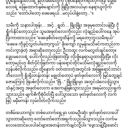
ပူပူနွေးနွေးလေးရဲ့ နှုတ်ခမ်းတွေကို ငုံစုပ်နေရာကရပ်လိုက်ပြီး ချွေမ
လေးရဲ့ ခြေထောက်နှစ်ချောင်းကို ဖြဲပြီးအလယ်မှာ နေရာယူလိုက်
သည်။ “တော်ပါတော့ ဖေဖေရယ်…မလုပ်ပါနဲ့တော့…”။
သမီးကို သနားပါအုန်း…. အင့်…ရွှတ်…. ဖြိုးဖြိုး အခုမှတောင်းပန်ပြီး ငို
ရှိုက်နိုင်တော့သည်။ သူမအဖုတ်လေးကိုလည်း လုံချည်ပေါ်ကနေ အုပ်
ပြီးကာထားသည်။ “ဖေဖေ့စိတ်တွေထိန်းလို့ မရတော့ဘူးသမီးရယ်”
“ဖေဖေ ကိုခွင့်လွှတ်ပါတော့ကွယ်” ဖိုးကျော် လူမှန်းမသိခင်ကတည်းက
ကင်းကွာခဲ့တဲ့ အရာဆိုတော့လည်း ဦးဘထူး လက်မလွှတ်ချင်တော့။
ချွေးမလေးရဲ့ ပေါင်ကိုလည်းဖြဲထားပြီး လိုးဖို့နေရာယူထားပြီးပြီ။ လိုး
တော့မည်ဟု စိတ်ပိုင်းဖြတ်ကာ ပန်းရောင်ထိုင်မသိမ်းလုံချည်လေးကို
လှန်ပစ်လိုက်သည်။ ထို့နောက် ဝတ်ထားတဲ့အတွင်းခံ အဖြူရောင်ဘာင်း
ဘီလေးကို ရိူးရိုးတန်းတန်း မချွတ်တော့ပဲ ဖုတ်ဖုတ်လေးကို မြင်တွေ့ချင်
ဇောကြောင့် ဖြဲပစ်လိုက်သည်။ “ဗြိ…” ဖြိုးဖြိုးမှာ အတွင်းခံလေးပြဲသွား
သံနှင့်အတူ အဖုတ်လေးက အေးကနဲဖြစ်သွားသည်။ အရမ်းလည်းရှက်
သွားသည်။ မျက်စိကိုစုံပိတ်ပြီ ပေါ်သွားသော ဖုတ်ဖုတ်လေးကို လက်
ဖြင့် မမှီမကန်း လှမ်းပိတ်လိုက်သည်။
တစိမ်းယောကျ်ား တစ်ယောက်ရှေ့မှာ ပထမဦးဆုံး ဖုတ်ဖုတ်လေးပေါ်
သွားတာဆိုတော့ တော်တော်တော်အရှက်သည်းမိသွားသည်။ လက်မ
လေးထောင်ပေးပါခင်ဗျာ။အတန်းတက်ချင်လို့ပါ။ “ဖွေးသန့်ပြီးဖောင်း