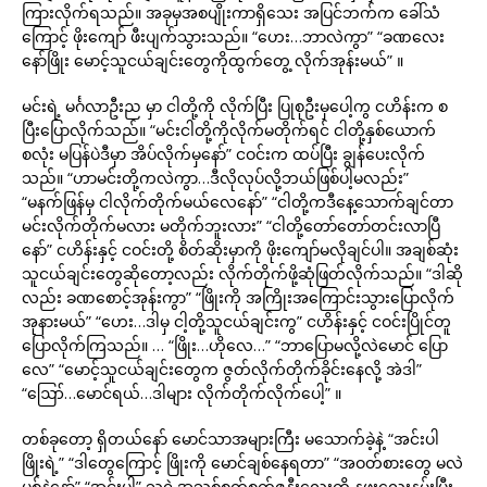
ကြားလိုက်ရသည်။ အခုမှအစပျိုးကာရှိသေး အပြင်ဘက်က ခေါ်သံ
ကြောင့် ဖိုးကျော် ဖီးပျက်သွားသည်။ “ဟေး…ဘာလဲကွာ” “ခဏလေး
နော်ဖြိုး မောင့်သူငယ်ချင်းတွေကိုထွက်တွေ့ လိုက်အုန်းမယ်” ။
မင်းရဲ့ မင်္ဂလာဦးည မှာ ငါတို့ကို လိုက်ပြီး ပြုစုဦးမှပေါ့ကွ ငဟိန်းက စ
ပြီးပြောလိုက်သည်။ “မင်းငါတို့ကိုလိုက်မတိုက်ရင် ငါတို့နှစ်ယောက်
စလုံး မပြန်ပဲဒီမှာ အိပ်လိုက်မှနော်” ငဝင်းက ထပ်ပြီး ချွန်ပေးလိုက်
သည်။ “ဟာမင်းတို့ကလဲကွာ…ဒီလိုလုပ်လို့ဘယ်ဖြစ်ပါ့မလည်း”
“မနက်ဖြန်မှ ငါလိုက်တိုက်မယ်လေနော်” “ငါတို့ကဒီနေ့သောက်ချင်တာ
မင်းလိုက်တိုက်မလား မတိုက်ဘူးလား” “ငါတို့တော်တော်တင်းလာပြီ
နော်” ငဟိန်းနှင့် ငဝင်းတို့ စိတ်ဆိုးမှာကို ဖိုးကျော်မလိုချင်ပါ။ အချစ်ဆုံး
သူငယ်ချင်းတွေဆိုတော့လည်း လိုက်တိုက်ဖို့ဆုံဖြတ်လိုက်သည်။ “ဒါဆို
လည်း ခဏစောင့်အုန်းကွာ” “ဖြိုးကို အကြိုးအကြောင်းသွားပြောလိုက်
အုနားမယ်” “ဟေး…ဒါမှ ငါ့တို့သူငယ်ချင်းကွ” ငဟိန်းနှင့် ငဝင်းပြိုင်တူ
ပြောလိုက်ကြသည်။ … “ဖြိုး…ဟိုလေ…” “ဘာပြောမလို့လဲမောင် ပြော
လေ” “မောင့်သူငယ်ချင်းတွေက ဇွတ်လိုက်တိုက်ခိုင်းနေလို့ အဲဒါ”
“ဪ…မောင်ရယ်…ဒါများ လိုက်တိုက်လိုက်ပေါ့” ။
တစ်ခုတော့ ရှိတယ်နော် မောင်သာအများကြီး မသောက်ခဲ့နဲ့ “အင်းပါ
ဖြိုးရဲ့” “ဒါတွေကြောင့် ဖြိုးကို မောင်ချစ်နေရတာ” “အဝတ်စားတွေ မလဲ
ပစ်နဲ့နော်” “အင်းပါ” သူ့ရဲ့အသစ်စက်စက်ဇနီးလေးကို နဖူးလေးနမ်းပြီး