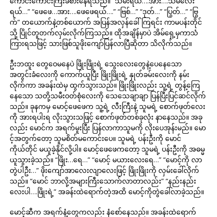
ကောင်းကောင်းကြီးခံစားနေရသည်။ “သမီးရယ်….အား….သမီလေး
ရယ်…” “ဖေဖေ…အား….ဖေဖေရယ်….” “ဗြစ်…” “ဒုတ်…” “ပြွတ်…” “ဗြွ
က်” တယောက်နဲ့တစ်ယောက် အပြန်အလှန်ခေါ်ကြရင်း ကာမပန်းတိုင်
သို့ ပြိုင်တူတက်လှမ်းလိုက်ကြသည်။ ထိုအချိန်မှာပဲ အိမ်ရှေ့မှကာသံ
ကြားရသဖြင့် သားဖြစ်သူဖိုးကျော်ပြန်လာပြီဆိုတာ သိလိုက်သည်။
ဦးဘထူး တွေဝေမနေပဲ ဖြိုးဖြိုးရဲ့ သွေးလေးတွေနဲ့ပေနေသော
အတွင်းခံလေးကို ကောက်ယူပြီး ဖြိုးဖြိုးရဲ့ နှုတ်ခမ်းလေးကို နမ်း
လိုက်ကာ အခန်းထဲမှ ထွက်သွားသည်။ ဖြိုးဖြိုးလည်း သူ့ရဲ့ တွန့်ကြေ
နေသော သတို့သမီးဝတ်စုံလေးကို သေသေချာချာ ပြန်ပြီးပြင်ဆင်လိုက်
သည်။ ခုနကမှ မောင့်ဖေဖေက သူ့ရဲ့ လီးကြီးနဲ့ သူမရဲ့ စောက်ဖုတ်လေး
ကို အားရပါးရ လိုးသွားသဖြင့် စောက်ဖုတ်တစ်ခုလုံး နာနေသည်။ အခု
လည်း မောင်က အရက်မူးပြီး ပြန်လာကာသူမကို လိုးပေအုန်းမည်။ မော
င့်အတွက်တော့ သူမစိတ်မကောင်းပေ။ သူမရဲ့ ပန်းဦးကို မောင်
ကိုယ်တိုင် မယူခဲ့နိုင်လို့ပါ။ မောင့်ဖေဖေကတော့ သူမရဲ့ ပန်းဦးကို အဓမ္မ
ယူသွားခဲ့သည်။ “ဖြိုး…ရေ…” “မောင့် မယားလေးရေ…” “မောင့်ကို လာ
တွဲပါဦး…” ဖိုးကျော်အာလေးလျာလေးဖြင့် ဖြိုးဖြိုးကို လှမ်းခေါ်လိုက်
သည်။ “မောင် ဘာလို့အများကြီးသောက်လာတာလည်း” “နည်းနည်း
လေးပါ….ဖြိုးရဲ့” အခန်းထဲရောက်တဲ့အထိ မောင့်ကိုတွဲခေါ်လာခဲ့သည်။
မောင့်ဆီက အရက်နံ့တွေကလည်း နံစော်နေသည်။ အခန်းထဲရောက်