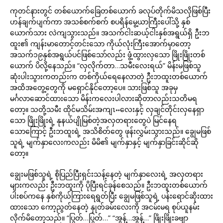
ကုတင်နားတွင် တစ်ယောက်ခြေတစ်ယောက် ခလုပ်တိုက်မိသလိုဖြစ်ပြီး
ဟန်ချက်ပျက်ကာ အသစ်စက်စက် စပရိန်မွေ့ယာကြီးပေါ်သို့ နှစ်
ယောက်သား လဲကျသွားသည်။ အသက်ငါးဆယ့်ငါးနှစ်အရွယ်ရှိ ဦးဘ
ထူး၏ ကျန်းမာတောင့်တင်းသော ကိုယ်လုံးကြီးအောက်မှာတော့
အသက်၁၉နှစ်အရွယ်ပင်ဖြစ်သော်လည်း ဖွံ့ထွားလှသော ဖြိုးဖြိုးတစ်
ယောက် ပိလို့နေသည်။ “လှလိုက်တာ…သမီးလေးရယ်” မိန်းမဖြစ်သူ
ဆုံးပါးသွားကတည်းက တစ်ကိုယ်ရေနေလာတဲ့ ဦးဘထူးတစ်ယောက်
အထိအတွေ့တွေကို မရှောင်နိုင်တော့ပေ။ သားဖြစ်သူ အခုမှ
မင်္ဂလာဆောင်ထားသော မိန်းကလေးပါလားဆိုတာလည်းသတိမရ
တော့။ သတို့သမီး ထိုင်မသိမ်းအကျၤႌလေးနှင့် လှချင်တိုင်းလှနေရှာ
သော ဖြိုးဖြိုးရဲ့ နုနယ်ပျိုမြစ်တဲ့အလှတရားတွေပဲ မြင်နေရ
သောကြောင့် ဦးဘထူးရဲ့ အသိစိတ်တွေ ဖုန်းလွှမ်းသွားသည်။ ချွေမဖြစ်
သူရဲ့ မျက်နှာလေးကလည်း မိမိ၏ မျက်နှာနှင့် မျက်နှာခြင်းဆိုင်ဆို
တော့။
ချွေးမဖြစ်သူရဲ့ စိုပြည်ပြီးရှင်းသန့်နေတဲ့ မျက်နှာလေးရဲ့ အလှတရား
များကလည်း ဦးဘထူးကို ပိုပြီးရင်ခုန်စေသည်။ ဦးဘထူးတစ်ယောက်
ပါးစပ်ကနေ နှစ်ကိုယ်ကြားရေရွတ်ပြီး ချွေမဖြစ်သူရဲ့ ပန်းရောင်ဆိုးထား
ထားသော ကော့ညွတ်နေတဲ့ နှုတ်ခမ်းလေးကို အငမ်းမရ စုပ်ယူနမ်း
လိုက်မိတော့သည်။ “ပြွတ်…ပြွတ်…” “အွန့်…အွန့်…” ဖြိုးဖြိုးခဗျာ