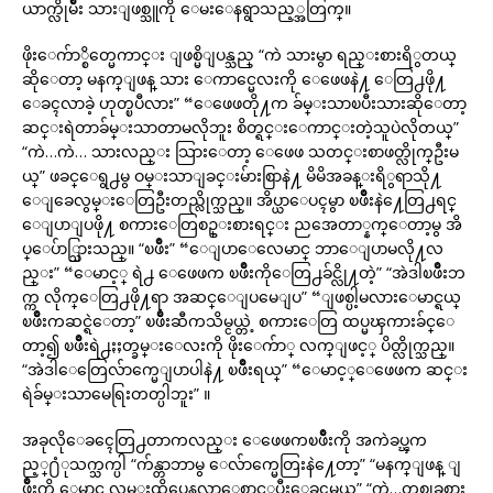
ယာက္လိုမ်ဳိး သားျဖစ္သူကို ေမးေနရွာသည့္အတြက္။
ဖိုးေက်ာ္စိတ္မေကာင္း ျဖစ္မိျပန္သည္ “ကဲ သားမွာ ရည္းစားရိွတယ္
ဆိုေတာ့ မနက္ျဖန္ သား ေကာင္မေလးကို ေဖေဖနဲ႔ ေတြ႕ဖို႔
ေခၚလာခဲ့ ဟုတ္ၿပီလား” “ေဖေဖတို႔က ခ်မ္းသာၿပီးသားဆိုေတာ့
ဆင္းရဲတာခ်မ္းသာတာမလိုဘူး စိတ္ရင္းေကာင္းတဲ့သူပဲလိုတယ္”
“ကဲ…ကဲ… သားလည္း သြားေတာ့ ေဖေဖ သတင္းစာဖတ္လိုက္ဦးမ
ယ္” ဖခင္ေရွ႕မွ ဝမ္းသာျခင္းမ်ားစြာနဲ႔ မိမိအခန္းရိွရာသို႔
ေျခေလွမ္းေတြဦးတည္လိုက္သည္။ အိပ္ယာေပၚမွာ ၿဖိဳးနဲ႔ေတြ႕ရင္
ေျပာျပဖို႔ စကားေတြစဥ္းစားရင္း ညအေတာ္နက္ေတာ့မွ အိ
ပ္ေပ်ာ္သြားသည္။ “ၿဖိဳး” “ေျပာေလေမာင္ ဘာေျပာမလို႔လ
ည္း” “ေမာင့္ ရဲ႕ ေဖေဖက ၿဖိဳးကိုေတြ႕ခ်င္လို႔တဲ့” “အဲဒါၿဖိဳးဘ
က္က လိုက္ေတြ႕ဖို႔ရာ အဆင္ေျပမေျပ” “ျဖစ္ပါ့မလားေမာင္ရယ္
ၿဖိဳးကဆင္ရဲေတာ့” ၿဖိဳးဆီကသိမ္ငယ္တဲ့ စကားေတြ ထပ္မၾကားခ်င္ေ
တာ့၍ ၿဖိဳးရဲ႕ႏႈတ္ခမ္းေလးကို ဖိုးေက်ာ္ လက္ျဖင့္ ပိတ္လိုက္သည္။
“အဲဒါေတြေလ်ာက္မေျပာပါနဲ႔ ၿဖိဳးရယ္” “ေမာင့္ေဖေဖက ဆင္း
ရဲခ်မ္းသာမေရြးတတ္ပါဘူး” ။
အခုလိုေခၚေတြ႕တာကလည္း ေဖေဖကၿဖိဳးကို အကဲခပ္ၾက
ည့္႐ံုသက္သက္ပါ “က်န္တာဘာမွ ေလ်ာက္မေတြးနဲ႔ေတာ့” “မနက္ျဖန္ ျ
ဖိဳးကို ေမာင္ လမ္းထိပ္ကေနလာေစာင့္ၿပီးေခၚမယ္” “ကဲ…တစ္ခုခုစား