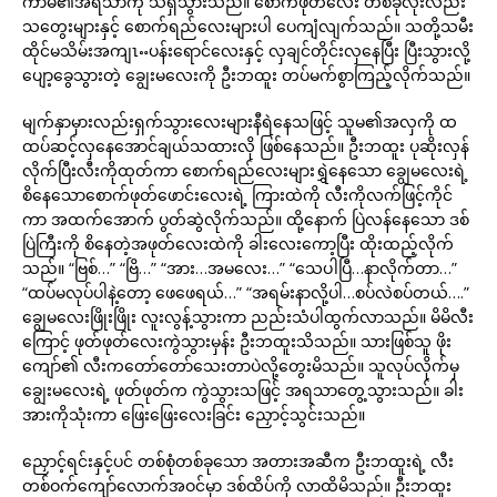
ကာမ၏အရသာကို သိရှိသွားသည်။ စောက်ဖုတ်လေး တစ်ခုလုံးလည်း
သတွေးများနှင့် စောက်ရည်လေးများပါ ပေကျံလျက်သည်။ သတို့သမီး
ထိုင်မသိမ်းအကျၤႌပန်းရောင်လေးနှင့် လှချင်တိုင်းလှနေပြီး ပြီးသွားလို့
ပျော့ခွေသွားတဲ့ ချွေးမလေးကို ဦးဘထူး တပ်မက်စွာကြည့်လိုက်သည်။
မျက်နှာမှားလည်းရှက်သွားလေးများနီရဲနေသဖြင့် သူမ၏အလှကို ထ
ထပ်ဆင့်လှနေအောင်ချယ်သထားလို ဖြစ်နေသည်။ ဦးဘထူး ပုဆိုးလှန်
လိုက်ပြီးလီးကိုထုတ်ကာ စောက်ရည်လေးများရွှဲနေသော ချွေမလေးရဲ့
စိနေသောစောက်ဖုတ်ဖောင်းလေးရဲ့ ကြားထဲကို လီးကိုလက်ဖြင့်ကိုင်
ကာ အထက်အောက် ပွတ်ဆွဲလိုက်သည်။ ထို့နောက် ပြဲလန်နေသော ဒစ်
ပြဲကြီးကို စိနေတဲ့အဖုတ်လေးထဲကို ခါးလေးကော့ပြီး ထိုးထည့်လိုက်
သည်။ “ဗြစ်…” “ဗြိ…” “အား…အမလေး…” “သေပါပြီ…နာလိုက်တာ…”
“ထပ်မလုပ်ပါနဲ့တော့ ဖေဖေရယ်…” “အရမ်းနာလို့ပါ…စပ်လဲစပ်တယ်….”
ချွေမလေးဖြိုးဖြိုး လူးလွန့်သွားကာ ညည်းသံပါထွက်လာသည်။ မိမိလီး
ကြောင့် ဖုတ်ဖုတ်လေးကွဲသွားမှန်း ဦးဘထူးသိသည်။ သားဖြစ်သူ ဖိုး
ကျော်၏ လီးကတော်တော်သေးတာပဲလို့တွေးမိသည်။ သူလုပ်လိုက်မှ
ချွေးမလေးရဲ့ ဖုတ်ဖုတ်က ကွဲသွားသဖြင့် အရသာတွေ့သွားသည်။ ခါး
အားကိုသုံးကာ ဖြေးဖြေးလေးခြင်း ညှောင့်သွင်းသည်။
ညှောင့်ရင်းနှင့်ပင် တစ်စုံတစ်ခုသော အတားအဆီက ဦးဘထူးရဲ့ လီး
တစ်ဝက်ကျော်လောက်အဝင်မှာ ဒစ်ထိပ်ကို လာထိမိသည်။ ဦးဘထူး