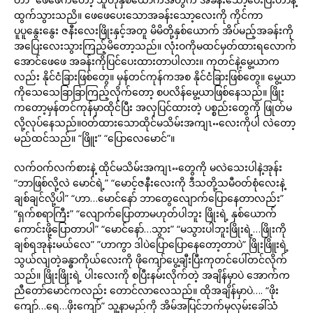
ထွက်သွားသညိ။ ဖေဖေပေးသောအခန်းသော့လေးကို ကိုင်ကာ
ပူပူနွေးနွေး ဇနီးလေးဖြိုးနှင့်အတူ မိမိတို့နှစ်ယောက် အိပ်မည့်အခန်းကို
အပြေးလေးသွားကြည့်မိတော့သည်။ လုံးဝကိုမထင်မှတ်ထားရလောက်
အောင်ဖေဖေ အခန်းကိုပြင်ပေးထားတာပါလား။ ကုတင်နဲ့မွေ့ယာက
လည်း နိုင်ငံခြားဖြစ်တွေ။ မှန်တင်ကုန်ကအစ နိုင်ငံခြားဖြစ်တွေ။ မွေ့ယာ
ကိုသေသေခြာခြာကြည့်လိုက်တော့ စပလိန်မွေ့ယာဖြစ်နေသည်။ ဖြိုး
ကတော့မှန်တင်ကုန်မှာထိုင်ပြီး အလှပြင်ထားတဲ့ ပစ္စည်းတွေကို ဖြုတ်မ
လို့လုပ်နေသည်။ဝတ်ထားသောထိုင်မသိမ်းအကျၤႌလေးကိုပါ လဲတော့
မည်ထင်သည်။ “ဖြိူး” “ပြောလေမောင်”။
လက်ဝက်လက်စားနဲ့ ထိုင်မသိမ်းအကျၤႌတွေကို မလဲသေးပါနဲ့အုန်း
“ဘာဖြစ်လို့လဲ မောင်ရဲ့” “မောင့်ဇနီးလေးကို ဒီသတို့သမီဝတ်စုံလေးနဲ့
ချစ်ချင်လို့ပါ” “ဟာ…မောင်နော် ဘာတွေလျောက်ပြောနေတာလည်း”
“ရှက်စရာကြီး” “လျောက်ပြောတာမဟုတ်ပါဘူး ဖြိုးရဲ့ နှစ်ယောက်
ကောင်းဖို့ပြောတာပါ” “မောင်နော်…သွား” “မသွားပါဘူးဖြိုးရဲ့…ဖြိုးကို
ချစ်ရအုန်းမယ်လေ” ”ဟာကွာ ဒါပဲပြောပြောနေတော့တာပဲ” ဖြိုးဖြိူးရဲ့
သွယ်လျတဲ့ခန္ဓာကိုယ်လေးကို ဖိုကျော်ပွေ့ချီးပြီးကုတင်ပေါ်တင်လိုက်
သည်။ ဖြိုးဖြိုးရဲ့ ပါးလေးကို စပြီးနမ်းလိုက်တဲ့ အချိန်မှာပဲ အောက်က
ညီတော်မောင်ကလည်း တောင်လာလေသည်။ ထိုအချိန်မှာပဲ…. “ဖိုး
ကျော်…ရေ…ဖိုးကျော်” သူ့နာမည်ကို အိမ်အပြင်ဘက်မှလှမ်းခေါ်သံ