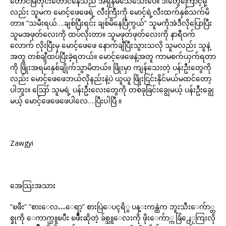
တောင်မြဲတိုင်းတောင်နေသည် အရှိန်မသေသေးပေ။ ဒါတွေကြောင့်မို့
လည်း သူမက မောင့်ဖေဖေရဲ့ လီးကြီးကို မောင့်ရဲ့လီးထက်နှစ်သက်မိ
တာ။ “သမီးရယ်….ချစ်ပြီးရင်း ချစ်မိနေပြီကွယ်” သူမကိုအဲဒီလိုပြောပြီး
သူမအဖုတ်လေးကို ထပ်လိုးတာ။ သူမဖုတ်ဖုတ်လေးကို နာရီဝက်
လောက် လိုးပြီးမှ မောင့်ဖေဖေ နောက်ချီပြီးသွားသလို သူမလည်း သူနဲ့
အတူ တစ်ချီထပ်ပြီးခဲ့ရတယ်။ မောင့်ဖေဖေနဲ့အတူ ကာမစက်ယှက်ရတာ
ကို ဖြိုးအရမ်းနှစ်ချိုက်သွာမိတယ်။ ဖြိုးမှာ ကျန်သေးတဲ့ ပန်းဦးတွေကို
လည်း မောင့်ဖေဖေဘယ်လိုနည်းနဲ့ပဲ ယူယူ ဖြိုးငြင်းနိုင်မယ်မထင်တော့
ပါဘူး။ ဪ သူမရဲ့ ပန်းဦးလေးတွေကို တစ်ခုခြင်းချွေမယ့် ပန်းဦးချွေ
မယ့် မောင့်ဖေဖေဖေပါလေ….ပြီးပါပြီ ။
Zawgyi
အေသြးအသား
“ၿဖိဴး” “စားေလ…ေရာ့” စားပြဲေပၚရိွ ပန္းကန္ထဲက ဘူးသီးေက်ာ္တ
စ္ခုကို ေကာက္ယူၿပီး ၿဖိဳးဆိုတဲ့ ခ်စ္သူေလးကို ဖိုးေက်ာ္က ခြံ႕ေႂကြးလို