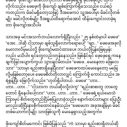
လိုက်သည်။ ဖေဖေ့ကို ဖိုးကျော် ချစ်ကြောက်ရိုသေသည်။ ငယ်စဉ်
ကတည်းက မိခင်မရှိတော့သဖြင့် ဒီအဖေကပဲ သူ့အပေါ်မှာ မိခင်လိုတစ်
မျိုး ဖခင်လိုတစ်မျိုး ဒီအရွယ်ထိရောက်အောင် ထိန်းကျောင်းလာခဲ့ရ
တာ ဖိုးကျော်အသိပါ။
သားအခု မင်းအသက်ဘယ်လောက်ရှိပြီလည်း “၂၅ နှစ်ထဲမှာပါ ဖေဖေ”
“အေး…ဒါဆို ငါ့သားမှာ ချစ်သူရှိလောက်ရောပေါ့” “ဗျာ…” ဖေဖေအခုလို
မေးလာလိမ့်မယ်လို့ ဖိုးကျော်မထင်ထားပေ။ ဘယ်လိုပြန်ဖြေရမှန်း
လည်း မသိပါ။ ရင်တွေလည်းတုန်နေသည်။ ဖြစ်နိုင်ရင် ဖေ့ဖေ့ရှေ့ကနေ
ချက်ခြင်းပျောက်ကွယ် သွားချင်မိတယ်။ “ဖေဖေ…မေးနေတာ ဖြေလေ
သား” “သားမှာ ရည်းစားရှိနေပြီလား” ဖေဖေကထပ်မေးနေတော့ မဖြေ
လို့မဖြစ်တော့ပေ။ ဖေဖေစိတ်တိုလာလျှင် ကြောက်ဖို့ ကောင်းသည်။ အ
ရဲစွန့်ပြီး ဖြေလိုက်သည်။ “ဟုတ်ရှိပါတယ်…ဖေဖေ” “ဟား…
ဟား….ဟား…” “ငါ့သားက ဘယ်ဆိုးလို့လဲကွ” “ရည်းစာစးတွ ဘာတွေ
တောင် ရှိနေပါပေါ့လား” “ဟား…ဟား….ဟား…” ဖေဖေရဲ့ရယ်မောသံ
ကြားမှပဲ စိတ်တွေတည်ငြိမ်စပြုလာခဲ့သည်။ နောက်ထပ်ဘာများ ပြောဦး
မလည်းဆိုပြီးနားစိုက်ထောင်နေမိသည်။ “ဖေဖေဟာ အခုအချိန်မှာ မိခင်
တစ်ယောက်လိုမျိုး သားဖြစ်သူကို မေးနေရှာသည့်အတွက်။
ဖိုးကျော်စိတ်မကောင်း ဖြစ်မိပြန်သည် “ကဲ သားမှာ ရည်းစားရှိတယ်ဆို