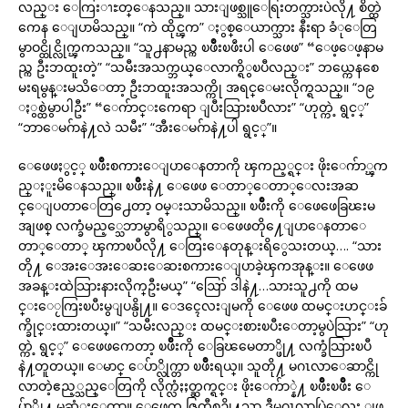
လည္း ေကြးၫႊတ္ေနသည္။ သားျဖစ္သူေရြးတက္သားပဲလို႔ စိတ္ထဲ
ကေန ေျပာမိသည္။ “ကဲ ထိုင္ၾက” ႏွစ္ေယာက္သား နီးရာ ခံုေတြ
မွာဝင္ထိုင္လိုက္ၾကသည္။ “သူ႕နာမည္က ၿဖိဳးၿဖိဴးပါ ေဖေဖ” “ေဖ့ေဖ့နာမ
ည္က ဦးဘထူးတဲ့” “သမီးအသက္ဘယ္ေလာက္ရိွၿပီလည္း” ဘယ္ကေနစေ
မးရမွန္းမသိေတာ့ ဦးဘထူးအသက္ကို အရင္ေမးလိုက္ရသည္။ “၁၉
ႏွစ္ထဲမွာပါဦး” “ေက်ာင္းကေရာ ျပီးသြားၿပီလား” “ဟုတ္ကဲ့ ရွင့္”
“ဘာေမဂ်ာနဲ႔လဲ သမီး” “အီးေမဂ်ာနဲ႔ပါ ရွင့္”။
ေဖေဖႏွင့္ ၿဖိဳးစကားေျပာေနတာကို ၾကည့္ရင္း ဖိုးေက်ာ္ၾက
ည္ႏူးမိေနသည္။ ၿဖိဳးနဲ႔ ေဖေဖ ေတာ္ေတာ္ေလးအဆ
င္ေျပတာေတြ႕ေတာ့ ဝမ္းသာမိသည္။ ၿဖိဳးကို ေဖေဖေခြၽးမ
အျဖစ္ လက္ခံမည့္သေဘာမွာရိွသည္။ ေဖေဖတို႔ေျပာေနတာေ
တာ္ေတာ္ ၾကာၿပီလို႔ ေတြးေနတုန္းရိွေသးတယ္…. “သား
တို႔ ေအးေအးေဆးေဆးစကားေျပာခဲ့ၾကအုန္း။ ေဖေဖ
အခန္းထဲသြားနားလိုက္ဦးမယ္” “ဪ ဒါနဲ႔…သားသူ႕ကို ထမ
င္းေႂကြးၿပီးမွျပန္ပို႔။ ေဒၚေလးျမကို ေဖေဖ ထမင္းဟင္းခ်
က္ခိုင္းထားတယ္။” “သမီးလည္း ထမင္းစားၿပီးေတာ့မွပဲသြား” “ဟု
တ္ကဲ့ ရွင့္” ေဖေဖကေတာ့ ၿဖိဳးကို ေခြၽမေတာ္ဖို႔ လက္ခံသြားၿပီ
နဲ႔တူတယ္။ ေမာင္ ေပ်ာ္လိုက္တာ ၿဖိဳးရယ္။ သူတို႔ မဂၤလာေဆာင္ကို
လာတဲ့ဧည့္သည္ေတြကို လိုက္လံႏႈတ္ဆက္ရင္း ဖိုးေက်ာ္နဲ႔ ၿဖိဳးၿဖိဳး ေ
ပ်ာ္လို႔ မဆံုးေတာ့။ ေဖေက ဇြတ္စီစဥ္လို႔သာ ဒီမဂၤလာပြဲေလး ျဖ