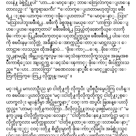
လးနဲ႔ ခ်စ္ခ်င္လို႔ပါ” “ဟာ…ေမာင္ေနာ္ ဘာေတြေလ်ာက္ေျပာေန
တာလည္း” “ရွက္စရာႀကီး” “ေလ်ာက္ေျပာတာမဟုတ္ပါဘူး ၿဖိဳး
ရဲ႕ ႏွစ္ေယာက္ေကာင္းဖို့ေျပာတာပါ” “ေမာင္ေနာ္…သြား”
“မသြားပါဘူးၿဖိဳးရဲ႕…ၿဖိဳးကို ခ်စ္ရအုန္းမယ္ေလ” ”ဟာကြာ ဒါပဲေျ
ပာေျပာေနေတာ့တာပဲ” ၿဖိဳးၿဖိဴးရဲ႕ သြယ္လ်တဲ့ခႏၶာကိုယ္ေလးကို
ဖိုေက်ာ္ေပြ႕ခ်ီးၿပီးကုတင္ေပၚတင္လိုက္သည္။ ၿဖိဳးၿဖိဳးရဲ႕ ပါးေလး
ကို စၿပီးနမ္းလိုက္တဲ့ အခ်ိန္မွာပဲ ေအာက္ကညီေတာ္ေမာင္ကလည္း ေ
တာင္လာေလသည္။ ထိုအခ်ိန္မွာပဲ…. “ဖိုးေက်ာ္…ေရ…ဖိုးေက်ာ္”
သူ႕နာမည္ကို အိမ္အျပင္ဘက္မွလွမ္းေခၚသံၾကားလိုက္ရသည္။ အခုမွအစ
ပ်ဳိးကာရိွေသး အျပင္ဘက္က ေခၚသံေၾကာင့္ ဖိုးေက်ာ္ ဖီးပ်က္သြားသ
ည္။ “ေဟး…ဘာလဲကြာ” “ခဏေလးေနာ္ၿဖိဳး ေမာင့္သူငယ္ခ်င္းေ
တြကိုထြက္ေတြ႕ လိုက္အုန္းမယ္” ။
မင္းရဲ႕ မဂၤလာဦးည မွာ ငါတို႔ကို လိုက္ၿပီး ျပဳစုဦးမွေပါ့ကြ ငဟိန္း
က စၿပီးေျပာလိုက္သည္။ “မင္းငါတို႔ကိုလိုက္မတိုက္ရင္ ငါတို႔ႏွစ္ေ
ယာက္စလံုး မျပန္ပဲဒီမွာ အိပ္လိုက္မွေနာ္” ငဝင္းက ထပ္ၿပီး ခြၽန္ေပးလို
က္သည္။ “ဟာမင္းတို႔ကလဲကြာ…ဒီလိုလုပ္လို႔ဘယ္ျဖစ္ပါ့မလည္း” “မ
နက္ျဖန္မွ ငါလိုက္တိုက္မယ္ေလေနာ္” “ငါတို့ကဒီေန႔ေသာက္ခ်င္တာ မင္း
လိုက္တိုက္မလား မတိုက္ဘူးလား” “ငါတို႔ေတာ္ေတာ္တင္းလာၿပီေနာ္”
ငဟိန္းႏွင့္ ငဝင္းတို႔ စိတ္ဆိုးမွာကို ဖိုးေက်ာ္မလိုခ်င္ပါ။ အခ်စ္ဆံုးသူင
ယ္ခ်င္းေတြဆိုေတာ့လည္း လိုက္တိုက္ဖို႔ဆံုျဖတ္လိုက္သည္။ “ဒါဆိုလ