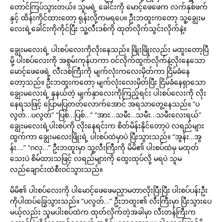
တောင်ကြပ်သွားတယ်။ သူမရဲ့ ခေါင်းကို မောင့်ဖေဖေက လက်နှစ်ဖက်
နှင့် ထိန်းကိုင်ထားတော့ ရုန်းလို့ကမရပေ။ ဦးဘထူးကတော့ သူ့ချွေးမ
လေးရဲ့ခေါင်းကိုကိုင်ပြီး သူ့လီးဒစ်ကို ထုတ်လိုက်သွင်းလိုက်နဲ့။
ချွေးမလေးရဲ့ ပါးစပ်လေးကိုလိုးနေသည်။ ဖြိုးဖြိုးလည်း မထူးတော့ပြီ
မို့ ပါးစပ်လေးကို အစွမ်းကုန်ဟကာ ဝင်လိုက်ထွက်လိုက်နဲ့လိုးနေသော
မောင့်ဖေဖေရဲ့ လီးဒစ်ကြီးကို မျက်လုံးကလေးမှိတ်ကာ ငြိမ်ခံနေ
တော့သည်။ ဦးဘထူးကတော့ မျက်လုံးလေးမှိတ်ပြီး ငြိမ်ခံနေရှာသော
ချွေးမလေးရဲ့ နုနယ်တဲ့ မျက်နှာလေးကိုကြည့်ရင်း ပါးစပ်လေးကို လိုး
နေရသဖြင့် ပြောမပြတတ်လောက်အောင် အရသာတွေ့နေသည်။ “ပ
လွတ်…ပလွတ်” “ပြစ်…ပြစ်…” “အား…သမီး…သမီး…သမီးလေးရယ်”
ချွေးမလေးရဲ့ပါးစပ်ကို လိုးနေရင်းက စိတ်မိန်းနိုင်တော့ပဲ လရည်များ
ထွက်ကာ ချွေးမလေးဖြိုးရဲ့ ပါးစပ်ထဲမှာပဲ ပြီးသွားသည်။ “အွန်း…အွ
န်း….” “ဂလု…” ဦးဘထူးမှာ သူ့လီးကြီးကို မိမိ၏ ပါးစပ်ထဲမှ မထုတ်
သေးပဲ စိမ်ထားသဖြင့် လရည်များကို ထွေးထုပ်လို့ မရပဲ သူမ
လည်ချောင်းထဲစီးဝင်သွားသည်။
မိမိ၏ ပါးစပ်လေးကို ပါမောင့်ဖေဖေမညှာမတာလိုးပြီးပြီး ပါးစပ်ပန်းဦး
ကိုပါထပ်ခြွေသွားသည်။ “ပလွတ်…” ဦးဘထူး၏ လီးကြီးမှာ ပြီးသွားပေ
မယ့်လည်း သူမပါးစပ်ထဲက ထုတ်လိုက်တဲ့အခါမှာ လီးတန်ကြီးက