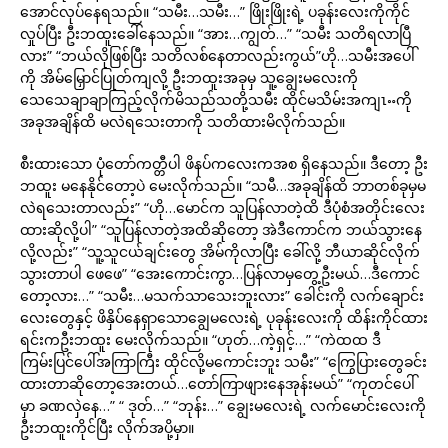
အောင်လုပ်နေရသည်။ “သမီး…သမီး…” ဖြိုးဖြိုးရဲ့ ပခုန်းလေးကိုကိုင်
လှုပ်ပြီး ဦးဘထူးခေါ်နေသည်။ “အား…ကျွတ်…” “သမီး သတိရလာပြီ
လား” “ဘယ်လိုဖြစ်ပြီး သတိလစ်နေတာလည်းကွယ်”ဟို…သမီးအပေါ်
ကို အိမ်မြှောင်ပြုတ်ကျလို့ ဦးဘထူးအခုမှ သူ့ချွေးမလေးကို
သေသေချာချာကြည့်လိုက်မိသည်သတို့သမီး ထိုင်မသိမ်းအကျၤႌကို
အခုအချိန်ထိ မလဲရသေးတာကို သတိထားမိလိုက်သည်။
စီးထားသော ပုံတော်ကတ္တီပါ ဖိနပ်ကလေးကအစ ရှိနေသည်။ ဒီတော့ ဦး
ဘထူး မနေနိုင်တော့ပဲ မေးလိုက်သည်။ “သမီ…အခုချိန်ထိ ဘာတစ်ခုမှမ
လဲရသေးတာလည်း” “ဟို…မောင်က သူပြန်လာတဲ့ထိ ဒီပုံစံအတိုင်းလေး
ထားဆိုလို့ပါ” “သူပြန်လာတဲ့အထိဆိုတော့ အဲဒီကောင်က ဘယ်သွားနေ
လို့လည်း” “သူ့သူငယ်ချင်းတွေ အိမ်ကိုလာပြီး ခေါ်လို့ ဘီယာဆိုင်လိုက်
သွားတာပါ ဖေဖေ” “အေးကောင်းကွာ…ပြန်လာမှတွေ့ဦးမယ်…ဒီကောင်
တော့လား…” “သမီး…မသက်သာသေးဘူးလား” ခေါင်းကို လက်ချောင်း
လေးတွေနှင့် ဖိနှိပ်နေရှာသောချွေမလေးရဲ့ ပုခုန်းလေးကို ထိန်းကိုင်ထား
ရင်းကဦးဘထူး မေးလိုက်သည်။ “ဟုတ်…ကဲ့ရှင့်…” “ကဲထထ ဒီ
ကြမ်းပြင်ပေါ်အကြာကြီး ထိုင်လို့မကောင်းဘူး သမီး” “ကြွေပြားတွေခင်း
ထားတာဆိုတော့အေးတယ်…တော်ကြာဖျားနေအုန်းမယ်” “ကုတင်ပေါ်
မှာ ခဏလှဲနေ…” “ ဒုတ်…” “ဘုန်း…” ချွေးမလေးရဲ့ လက်မောင်းလေးကို
ဦးဘထူးကိုင်ပြီး လိုက်အပို့မှာ။