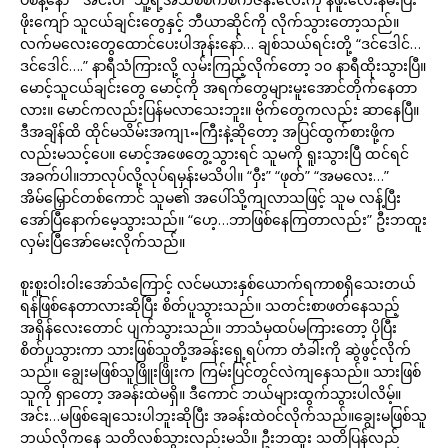
ဖိုးကျော် သူငယ်ချင်းတွေနှင့် ဘီယာဆိုင်ကို လိုက်သွားတော့သည်။
လက်မလေးတွေထောင်ပေးပါအုန်းနော်… ချစ်သယ်ရင်းတို့ “ဒင်ဒေါင်…
ဒင်ဒေါင်….” နာရီသံကြားလို့ လှမ်းကြည့်လိုက်တော့ ၁၀ နာရီထိုးသွားပြီ။
မောင့်သူငယ်ချင်းတွေ မောင့်ကို အရက်တွေများမူးအောင်တိုက်နေတာ
လား။ မောင်ကလည်းပြန်မလာသေးဘူး။ ဗိုက်တွေကလည်း ဆာနေပြီ။
ဒီအချိန်ထိ ထိုင်မသိမ်းအကျၤႌကြီးနဲ့ဆိုတော့ အပြင်ထွက်စားဖို့က
လည်းမသင့်ပေ။ မောင့်အဖေတွေ့သွားရင် သူမကို ရူးသွားပြီ ထင်ရင်
အခက်ပါ။ဘာလုပ်လို့လုပ်ရမှန်းမသိပါ။ “ဝှီး” “ဖုတ်” “အမလေး…”
အိမ်မြှောင်တစ်ကောင် သူမ၏ အပေါ်သို့ကျလာသဖြင့် သူမ လန့်ပြီး
အော်ပြီနောက်မေ့သွားသည်။ “ဟေ့…ဘာဖြစ်နေကြတာလည်း” ဦးဘထူး
လှမ်းပြီအော်မေးလိုက်သည်။
စူးစူးဝါးဝါးအော်သံကြောင့် လင်မယားနှစ်ယောက်ရကာစရှိသေးတယ်
ရန်ဖြစ်နေတာလားဆိုပြီး စိတ်ပူသွားသည်။ သတင်းစာဖတ်နေသည့်
အရှိန်လေးတောင် ပျက်သွားသည်။ ဘာသံမှထပ်မကြားတော့ ပိုပြီး
စိတ်ပူသွားကာ သားဖြစ်သူတို့အခန်းရှေ့ရပ်ကာ တံခါးကို ဆွဲဖွင့်လိုက်
သည်။ ချွေးမဖြစ်သူဖြိူးဖြိုးက ကြမ်းပြင်တွင်လဲကျနေသည်။ သားဖြစ်
သူကို ရှာတော့ အခန်းထဲမရှိ။ ဒီကောင် ဘယ်များထွက်သွားပါလိမ့်။
အင်း…မဖြစ်ချေသေးပါဘူးဆိုပြီး အခန်းထဲဝင်လိုက်သည်။ချွေးမဖြစ်သူ
ဘယ်လိုကနေ သတိလစ်သွားလည်းမသိ။ ဦးဘထူး သတိပြန်လည်