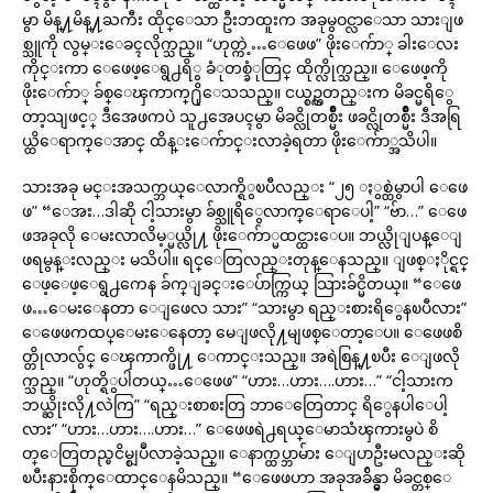
မွာ မိန္႔မိန္႔ႀကီး ထိုင္ေသာ ဦးဘထူးက အခုမွဝင္လာေသာ သားျဖ
စ္သူကို လွမ္းေခၚလိုက္သည္။ “ဟုတ္ကဲ့…ေဖေဖ” ဖိုးေက်ာ္ ခါးေလး
ကိုင္းကာ ေဖေဖ့ေရွ႕ရိွ ခံုတစ္ခံုတြင္ ထိုက္လိုက္သည္။ ေဖေဖ့ကို
ဖိုးေက်ာ္ ခ်စ္ေၾကာက္႐ိုေသသည္။ ငယ္စဥ္ကတည္းက မိခင္မရိွေ
တာ့သျဖင့္ ဒီအေဖကပဲ သူ႕အေပၚမွာ မိခင္လိုတစ္မ်ဳိး ဖခင္လိုတစ္မ်ဳိး ဒီအရြ
ယ္ထိေရာက္ေအာင္ ထိန္းေက်ာင္းလာခဲ့ရတာ ဖိုးေက်ာ္အသိပါ။
သားအခု မင္းအသက္ဘယ္ေလာက္ရိွၿပီလည္း “၂၅ ႏွစ္ထဲမွာပါ ေဖေ
ဖ” “ေအး…ဒါဆို ငါ့သားမွာ ခ်စ္သူရိွေလာက္ေရာေပါ့” “ဗ်ာ…” ေဖေ
ဖအခုလို ေမးလာလိမ့္မယ္လို႔ ဖိုးေက်ာ္မထင္ထားေပ။ ဘယ္လိုျပန္ေျ
ဖရမွန္းလည္း မသိပါ။ ရင္ေတြလည္းတုန္ေနသည္။ ျဖစ္ႏိုင္ရင္
ေဖ့ေဖ့ေရွ႕ကေန ခ်က္ျခင္းေပ်ာက္ကြယ္ သြားခ်င္မိတယ္။ “ေဖေ
ဖ…ေမးေနတာ ေျဖေလ သား” “သားမွာ ရည္းစားရိွေနၿပီလား”
ေဖေဖကထပ္ေမးေနေတာ့ မေျဖလို႔မျဖစ္ေတာ့ေပ။ ေဖေဖစိ
တ္တိုလာလွ်င္ ေၾကာက္ဖို႔ ေကာင္းသည္။ အရဲစြန္႔ၿပီး ေျဖလို
က္သည္။ “ဟုတ္ရိွပါတယ္…ေဖေဖ” “ဟား…ဟား….ဟား…” “ငါ့သားက
ဘယ္ဆိုးလို႔လဲကြ” “ရည္းစာစးတြ ဘာေတြေတာင္ ရိွေနပါေပါ့
လား” “ဟား…ဟား….ဟား…” ေဖေဖရဲ႕ရယ္ေမာသံၾကားမွပဲ စိ
တ္ေတြတည္ၿငိမ္စျပဳလာခဲ့သည္။ ေနာက္ထပ္ဘာမ်ား ေျပာဦးမလည္းဆို
ၿပီးနားစိုက္ေထာင္ေနမိသည္။ “ေဖေဖဟာ အခုအခ်ိန္မွာ မိခင္တစ္ေ