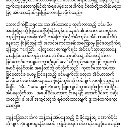
ထွက်ကျနေတာကိုမြင်လိုက်ရပေမဲ့သေးပေါက်ချင်စိတ်တို့ကထိန်းမရသ
ဖြင့် အိမ်သာသို့ခပ်မြန်မြန်လေးပြေးလိုက်သည်။
သေးပေါက်ပြီးရေဆေးကာ အိမ်သာထဲမှ ထွက်လာသည့် ခင်မ မိမိ
အခန်းရှိရာသို့ ပြန်လာချိန်စိုးနိုင်ထွန်းအခန်းတံခါးခပ်ဟဟလေးပွင့်နေ
သည့်ကြားမှ အခန်းထဲသို့ လှမ်းကြည့်လိုက်မိသည်။ အိပ်ယာပေါ် အိပ်
နေသော စိုးနိုင်ထွန်းကို အလင်းရောင်တစွန်းတစကြားမှ မြင်တွေ့လိုက်ရ
ချိန်တွင် “ေဩာ်….ငါ့တူလေး စာကျက်ရင်း အိပ်ပျော်သွားရှာတာနေ
မှာ…ခြင်ထောင်လည်း မထောင် မီးလည်းမပိတ်နဲ့ အိပ်နေလိုက်တာ
ခြင်ထောင်လေးချပေးသွားဦးမှပါလေ” ဆိုသည့်အတွေးဖြင့် တူတော်
မောင် စိုးနိုင်ထွန်း အခန်းထဲသို့ ဝင်လိုက်သည်။ ကုတင်ဘေးကပ်ကာ
ခြင်ထောင်ချပေးဖို့ ပြင်နေသည့် ခင်မမျက်လုံးတွေက အိပ်ယာထက်
ပိုးလိုးပက်လက်အိပ်နေသော စိုးနိုင်ထွန်းကို တစ်ချက်လှမ်းကြည့်လိုက်
မိချိန်… “အို….” ခင်မ မျက်လုံးတွေ ပြူးကျယ်သွားသည်။ ကြည့်ပါဦး…
အိပ်နေလိုက်တာ….အပေါ်ပိုင်းဗလာကျင်းနေဖြင့် အောက်ပိုင်းက ပုဆိုး
ကလည်း ခါးပေါ် အကွင်းလိုက် ရစ်ပတ်ထားလျက် ဒူးတစ်ဘက်ကွေး
ထားပြီး။
ကျန်ခြေတဘက်က ဆန့်တန်းအိပ်နေသည့် စိုးနိုင်ထွန်းရဲ့ အောက်ပိုင်း
ကို မျက်လုံးများမခွာနိုင်အောင် ကြည့်နေရင်း ခင်မ ရင်တွေဖိုလာသည်။