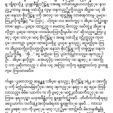
န္းရွိရာသို႔ ျပန္လာခ်ိန္စိုးႏိုင္ထြန္းအခန္းတံခါးခပ္ဟဟေလးပြင့္ေနသ
ည့္ၾကားမွ အခန္းထဲသို႔ လွမ္းၾကည့္လိုက္မိသည္။ အိပ္ယာေပၚ အိ
ပ္ေနေသာ စိုးႏိုင္ထြန္းကို အလင္းေရာင္တစြန္းတစၾကားမွ ျမင္ေ
တြ႕လိုက္ရခ်ိန္တြင္ “ေဩာ္….ငါ့တူေလး စာက်က္ရင္း အိပ္ေပ်ာ္သြားရွာ
တာေနမွာ…ျခင္ေထာင္လည္း မေထာင္ မီးလည္းမပိတ္နဲ႔ အိပ္ေန
လိုက္တာ ျခင္ေထာင္ေလးခ်ေပးသြားဦးမွပါေလ” ဆိုသည့္အေတြးျ
ဖင့္ တူေတာ္ေမာင္ စိုးႏိုင္ထြန္း အခန္းထဲသို႔ ဝင္လိုက္သည္။ ကုတ
င္ေဘးကပ္ကာ ျခင္ေထာင္ခ်ေပးဖို႔ ျပင္ေနသည့္ ခင္မမ်က္လုံးေတြ
က အိပ္ယာထက္ပိုးလိုးပက္လက္အိပ္ေနေသာ စိုးႏိုင္ထြန္းကို တစ္ခ်က္လွမ္းၾက
ည့္လိုက္မိခ်ိန္… “အို….” ခင္မ မ်က္လုံးေတြ ျပဴးက်ယ္သြားသည္။ ၾကည့္ပါ
ဦး… အိပ္ေနလိုက္တာ….အေပၚပိုင္းဗလာက်င္းေနျဖင့္ ေအာက္ပို
င္းက ပုဆိုးကလည္း ခါးေပၚ အကြင္းလိုက္ ရစ္ပတ္ထားလ်က္ ဒူးတစ္ဘ
က္ေကြးထားၿပီး။
က်န္ေျခတဘက္က ဆန႔္တန္းအိပ္ေနသည့္ စိုးႏိုင္ထြန္းရဲ႕ ေအာက္ပို
င္းကို မ်က္လုံးမ်ားမခြာႏိုင္ေအာင္ ၾကည့္ေနရင္း ခင္မ ရင္ေတြဖို
လာသည္။ မိမိေယာက်ၤား ကိုျမင့္ေမာင္ရဲ႕လီးႀကီးႏွင့္ေဝး
ကြာေနရသည္မွာ ယခုအခ်ိန္ဆိုလ်င္ ရွစ္လေက်ာ္သြားၿပီ….တိတိက်က်ဆိုရရင္
ခင္မေယာက်ၤားလီးနဲ႔အလိုးမခံရတာ ရွစ္လေက်ာ္ေနၿပီ….. ကားသ
မားျဖစ္ေသာ ကိုျမင့္ေမာင္ႏွင့္အိမ္ေထာင္က်ၿပီး မိဘေနအိမ္မွခြဲ