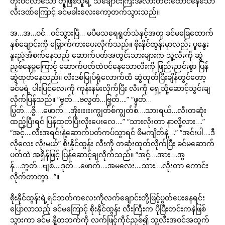
တိုးဝင်လာသော တူဖြစ်သူရဲ့ သံချောင်းကြီးအလားတင်းထောင်နေသော
လီးဒဏ်ကြောင့် ခင်မခါးလေးကော့တက်သွားသည်။
အ…အ…ဝင်…ဝင်သွားပြီ… မပီမသရေရွတ်သံနှင့်အတူ ခင်မခြေထောက်
နှစ်ချောင်းကို မြှောက်ကားပေးလိုက်သည်။ စိုးနိုင်ထွန်းမှာလည်း ပူနွေး
နူးညံ့အိစက်နေသည့် ဆောက်ပတ်အတွင်းသားများက သူ့လီးကို ဆွဲ
ညှစ်နေမှု့ကြောင့် ဆောက်ပတ်ထဲဝင်နေသောလီးကို ဖြည်းညင်းစွာ ပြန်
ဆွဲထုတ်နေသည်။ လီးဒစ်မြုပ်ရုံလောက်ထိ ဆွဲထုတ်ပြီးချိန်တွင်တော့
ခင်မရဲ့ ပါးပြင်လေးကို ကုန်းနမ်းလိုက်ပြီး လီးကို ရှေ့သို့ဆောင့်သွင်းချ
လိုက်ပြန်သည်။ “ဗွတ်….ဗလွတ်…ဗြွတ်….” “ဖွတ်…
ပြွတ်….ဇွိ….ဖောက်….အိုးးးးးးကျွတ်စ်ကျွတ်စ်….သားရယ်…လီးတဆုံး
ထည့်ပြီးရင် ပြန်ထုတ်ပြီးလိုးပေးလေ….” “သားလိုးတာ နာလို့လား….”
“အင့်….လီးအရင်းနဲ့ဆောက်ပတ်ကပ်သွာရင် ဖိမကျိတ်နဲ့….” “အင်းပါ….ဒီ
လိုလေး လိုးမယ်” စိုးနိုင်ထွန်း လီးကို တဆုံးထုတ်လိုက်ပြီး ခင်မဆောက်
ပတ်ထဲ အရှိန်ဖြင့် ပြန်ဆောင့်ချလိုက်သည်။ “အင့်….အား….အွ
န်….ဘွတ်…ဗျစ်….ဒုတ်….ဖောက်….အမလေး….သား….လိုးတာ ကောင်း
လိုက်တာကွာ…”။
စိုးနိုင်ထွန်းရဲ့ရင်ဘတ်ကလေးကိုလက်ချောင်းတို့ဖြင့်ပွတ်ပေးနေရင်း
ပြောလာသည့် ခင်မကြောင့် စိုးနိုင်ထွန်း လီးကြီးက ပိုပြီးတင်းကနဲဖြစ်
သွားကာ ခင်မ နို့တဘက်ကို လက်ဖြင့်ကိုင်ညှစ်၍ သူ့လီးအဝင်အထွက်