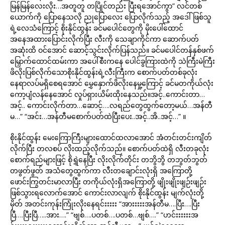
မြန်မြန်လေးလိုး…အတူတူ တပြိုင်တည်း ပြီးရအောင်ကွာ” လင်တစ်
ယောက်ကို ပြောနေသလို ညုပြောလေး ပြောလိုက်သည့် အဒေါ်ဖြစ်သူ
ရဲ့လေသံကြောင့် စိုးနိုင်ထွန်း ခင်မပေါင်တွေကို မိုးပေါ်ထောင်
အနေအထားပြောင်းလိုက်ပြီး လီးကို သေချာကိုင်ကာ ဆောက်ပတ်
အဆုံးထိ ဝင်အောင် ဆောင့်သွင်းလိုက်ပြန်သည်။ ခင်မပေါင်တန်နှစ်ဖက်
မြှောက်ထောင်ထမ်းကာ အပေါ်စီးကနေ ပေါင်ခွကြားထဲကို သဲကြီးမဲကြီး
ဖိလိုးပြစ်လိုက်သောစိုးနိုင်ထွန်းရဲ့လီးကြီးက စောက်ပတ်တစ်ခုလုံး
နေရာလပ်မရှိစေရအောင် မွှေနှောက်ဖိလိုးနေမှု့ကြောင့် ခင်မတကိုယ်လုံး
ကော့ပျံလန်နေအောင် လှုပ်ရှားယိမ်းထိုးနေသည်။အင့်..ကောင်းတာ…
အင့်.. ကောင်းလိုက်တာ…ဆောင့်….လရည်တွေထွက်တော့မယ်…အန်တီ
မ…” “အင်း…အန်တီမစောက်ပတ်ထဲပြီးပေး..အင့်..အိ..အင့်…” ။
စိုးနိုင်ထွန်း မေးကြောကြီးများထောင်ထလာအောင် အံတင်းတင်းကျိတ်
လိုက်ပြီး တလစပ် လိုးထည့်လိုက်သည်။ စောက်ပတ်ထဲရှိ လီးတခုလုံး
စောက်ရည်များဖြင့် စိုရွှဲနေပြီး လိုးလိုက်တိုင်း တဘွိဘွိ တဘွတ်ဘွတ်
တဖွတ်ဖွတ် အသံတွေထွက်ကာ လီးတချောင်းလုံးရှိ အကြောတို့
ဖောင်းကြွတင်းမာလာပြီး တကိုယ်လုံးရှိအကြောတို့ ဖျိုးဖျိုးဖျဉ်းဖျဉ်း
ဖြစ်သွားရလောက်အောင် ကောင်းလာလျက် စိုးနိုင်ထွန်း မျက်လုံးတို့
မှိတ် အတင်းကုန်းကြုံးလိုးနေရင်းးးးး “အားးးးးအန်တီမ….ပြီး….ပြီး
ပြီ….ပြီးပြီ…..အား….” “ဗျစ်….ပတစ်….ပတစ်…ဗျစ်….” “ဟင်းးးးးးအ