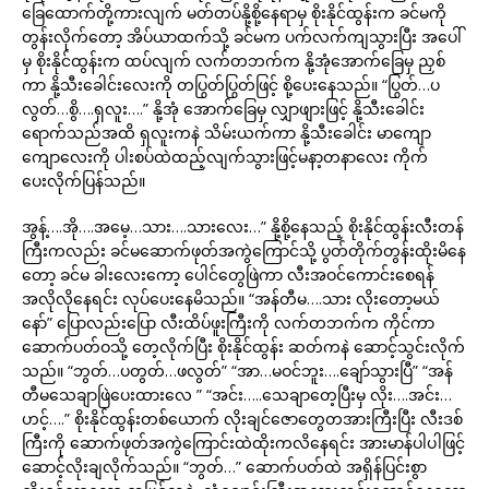
ခြေထောက်တို့ကားလျက် မတ်တပ်နို့စို့နေရာမှ စိုးနိုင်ထွန်းက ခင်မကို
တွန်းလိုက်တော့ အိပ်ယာထက်သို့ ခင်မက ပက်လက်ကျသွားပြီး အပေါ်
မှ စိုးနိုင်ထွန်းက ထပ်လျက် လက်တဘက်က နို့အုံအောက်ခြေမှ ညှစ်
ကာ နို့သီးခေါင်းလေးကို တပြွတ်ပြွတ်ဖြင့် စို့ပေးနေသည်။ “ပြွတ်…ပ
လွတ်…စွိ….ရှလူး….” နို့အုံ အောက်ခြေမှ လျှာဖျားဖြင့် နို့သီးခေါင်း
ရောက်သည်အထိ ရှလူးကနဲ သိမ်းယက်ကာ နို့သီးခေါင်း မာကျော
ကျောလေးကို ပါးစပ်ထဲထည့်လျက်သွားဖြင့်မနာ့တနာလေး ကိုက်
ပေးလိုက်ပြန်သည်။
အွန့်….အို….အမေ့…သား….သားလေး…” နို့စို့နေသည့် စိုးနိုင်ထွန်းလီးတန်
ကြီးကလည်း ခင်မဆောက်ဖုတ်အကွဲကြောင်သို့ ပွတ်တိုက်တွန်းထိုးမိနေ
တော့ ခင်မ ခါးလေးကော့ ပေါင်တွေဖြဲကာ လီးအဝင်ကောင်းစေရန်
အလိုလိုနေရင်း လုပ်ပေးနေမိသည်။ “အန်တီမ….သား လိုးတော့မယ်
နော်” ပြောလည်းပြော လီးထိပ်ဖူးကြီးကို လက်တဘက်က ကိုင်ကာ
ဆောက်ပတ်ဝသို့ တေ့လိုက်ပြီး စိုးနိုင်ထွန်း ဆတ်ကနဲ ဆောင့်သွင်းလိုက်
သည်။ “ဘွတ်…ပတွတ်…ဖလွတ်” “အာ…မဝင်ဘူး….ချော်သွားပြီ” “အန်
တီမသေချာဖြဲပေးထားလေ ” “အင်း…..သေချာတေ့ပြီးမှ လိုး….အင်း…
ဟင့်….” စိုးနိုင်ထွန်းတစ်ယောက် လိုးချင်ဇောတွေတအားကြီးပြီး လီးဒစ်
ကြီးကို ဆောက်ဖုတ်အကွဲကြောင်းထဲထိုးကလိနေရင်း အားမာန်ပါပါဖြင့်
ဆောင့်လိုးချလိုက်သည်။ “ဘွတ်…” ဆောက်ပတ်ထဲ အရှိန်ပြင်းစွာ