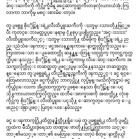
ခ်ာင္းႀကီးကို ကိုင္လိုက္မိခ်ိန္ ခင္မေဆာက္ပတ္ႀကီးတခုလုံးယားယံအုံႂကြ
လာကာ ဘာကိုမွ မစင္းစားမိေတာ့ပဲ။
တူျဖစ္သူ စိုးႏိုင္ထြန္းရဲ႕လီးထိပ္ဖူးႀကီးကို ႏႈတ္ခမ္းသားတို႔ဖြင့္ဟၿ
ပီး ကုတင္ေဘးမတ္တပ္ရပ္ေနရာမွ ငုံ႔စုပ္ျပစ္လိုက္သည္။ “အင္းးးးးးးး”
လီးထိပ္ဖူးႀကီးႏွင့္ ႏႈတ္ခမ္းသားတို႔ ထိမိခိုက္ စိုးႏိုင္ထြန္းရဲ႕ ည
ည္းညဴသံေၾကာင့္ ခင္မအလန႔္တၾကားေနာက္ဆုတ္လိုက္မိသည္။ ေ
ကြးထားေသာ ေျခေထာက္ကို ဆန႔္တန္းတြန္းထုတ္လ်က္ ကုတင္ထက္ပက္လ
က္အိပ္ေနသည့္ စိုးႏိုင္ထြန္းရဲ႕ ေပါင္ၾကားမွ လီးေခ်ာင္းႀကီးက အ
သက္ရႈလိုက္တိုင္း တဆတ္ဆတ္ျဖင့္လႈပ္ရမ္းလို႔ေနသည္။ တဆတ္ဆတ္တု
န္ေနေသာ တူျဖစ္သူရဲ႕ လီးညိဳရွည္ရွည္ႀကီးကို ၾကည့္ရင္း ခင္မ ရင္ေ
တြေမာလာသည္။ ခင္မကိုယ္တိုင္ ဘာလုပ္လို႔ လုပ္မိမွန္းမသိလိုက္ခင္မွာပဲ ခင္မ
ကိုယ္လုံးေလးက အိပ္ယာထက္ပက္လက္ျဖစ္ေနေသာ စိုးႏိုင္ထြန္းေပၚ
သို႔ကားယားတက္ခြလိုက္သည္။ ထဘီေအာက္နားစကို အထက္သို႔ လုံးစု
ကိုင္လ်က္ စိုးႏိုင္ထြန္း လီးထိပ္ဖူးေပၚသို႔ ေဆာက္ပတ္ေတ့လ်က္ ေျ
ဖးညင္းစြာျဖင့္ ပြတ္ေပးေနမိသည္။
ခင္မ ေၾကာက္႐ြံ႕ထိတ္လန႔္စိတ္တို႔ရွိေပမဲ့ တူျဖစ္သူရဲ႕ လီးကိုျမင္လို
က္ကထဲက မ်ိဳသိပ္ထားခဲ့ရေသာ တဏွာေဇာတို႔ပြင့္ထြက္သြားကာ သင့္ေ
တာ္၏မသင့္ေတာ္၏ မေတြးေတာေတာ့ပဲ စိတ္ေနာက္ကိုယ္ပါ