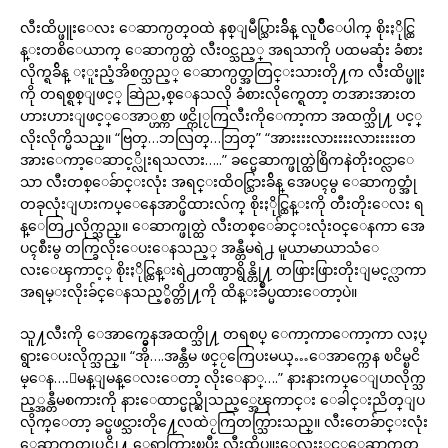
လီးထိပ္ဖူးေလး ေဆာက္ပတ္ဝထဲ နစ္ျမဳပ္သြားခ်ိန္ လူပ်ိဳေပါက္ စိုးႏိုင္ထြ
န္းတစိေယာက္ ေဆာက္ပတ္ထဲ လီးဝင္သည့္ အရသာကို ပထမဆုံး ခံစား
လိုက္ရခ်ိန္ ႏူးညံ့အိစက္သည့္ ေဆာက္ပတ္အတြင္းသားတို႔က လီးထိပ္ဖူး
ကို တရစ္ရစ္ျဖင့္ ဆြဲညႇစ္ေနသလို ခံစားလိုက္ရေတာ့ တအားအားတ
ဟားဟားျဖင့္ေအာ္ဟစ္ကာ ဖင္ကိုႂကြလီးကိုေကာ့ကာ အထက္သို႔ ပင့္
လိုးလိုက္မိသည္။ “ဗြတ္…ဘလြတ္…ဘြတ္” “အားးးးလားးးးလားးးးးတ
အားေကာ့ေဆာင့္လိုးရသလား…..” ခင္မေဆာက္ဖုတ္ထဲစြိကနဲတိုးဝင္လာေ
သာ လီးတစ္ေခ်ာင္းလုံး အရင္းထိဝင္သြားခ်ိန္ အေပၚမွ ေဆာက္ပတ္အုံ
တခုလုံးျပားကပ္ေနေအာင္ဖိထားလ်က္ စိုးႏိုင္ထြန္းကို တီးတိုးေလး ရ
န္ေတြ႕လိုက္သည္။ ေဆာက္ဖုတ္ထဲ လီးတစ္ေခ်ာင္းလုံးဝင္ေနကာ အေ
ပၚစီးမွ တက္ခြလိုးေပးေနသည့္ အန္တီမရဲ႕ မူယာမာယာသံေ
လးေၾကာင့္ စိုးႏိုင္ထြန္းရဲ႕တဏွာရွိန္တို႔ တဖြားဖြားတိုးျမင့္လာကာ
အရမ္းလိုးခ်င္ေနသည့္စိတ္တို႔ကို ထိန္းခ်ဳပ္မထားေတာ့ပဲ။
သူ႔လီးကို ေအာက္မွေနအထက္သို႔ တရစပ္ ေကာ့ကာေကာ့ကာ လႈပ္
ရွားေပးလိုက္သည္။ “အို….အန္တီမ ဖင္ႂကြေပးမယ္…ေအာက္ကေန ၿငိမ္ၿငိ
မ္ေန….ျမန္ျမန္ေလးေတာ့ လိုးေနာ္….” နားနားကပ္ေျပာလိုက္သ
ည့္အန္တီမစကားကို နားေထာင္မည္ဆိုသည့္အေၾကာင္း ေခါင္းညိတ္ျပ
လိုက္ေတာ့ ခင္မဖင္သားတို႔ေလထဲႂကြတက္သြားသည္။ လီးတေခ်ာင္းလုံး
ေဆာက္ပတ္အျပင္သို႔ ေရာက္သြားၿပီး လီးထိပ္ဖူးေလးႏွင့္ေဆာက္ပတ္အ