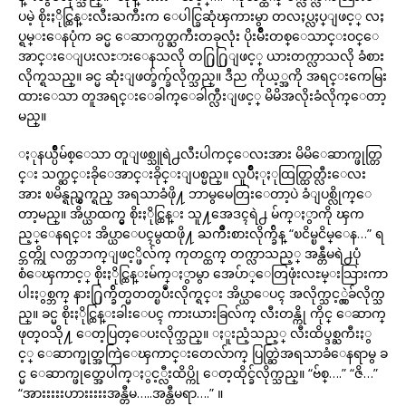
ပမဲ့ စိုးႏိုင္ထြန္းလီးႀကီးက ေပါင္ခြဆုံၾကားမွာ တလႈပ္လႈပ္ျဖင့္ လႈ
ပ္ရမ္းေနပုံက ခင္မ ေဆာက္ပတ္ႀကီးတခုလုံး ပိုးမ်ိဳးတစ္ေသာင္းဝင္ေ
အာင္းေျပးလႊားေနသလို တ႐ြ႐ြျဖင့္ ယားတက္လာသလို ခံစား
လိုက္ရသည္။ ခင္မ ဆုံးျဖတ္ခ်က္ခ်လိုက္သည္။ ဒီည ကိုယ့္အကို အရင္းကေမြး
ထားေသာ တူအရင္းေခါက္ေခါက္လီးျဖင့္ မိမိအလိုးခံလိုက္ေတာ့
မည္။
ႏုနယ္ပ်ိဳမ်စ္ေသာ တူျဖစ္သူရဲ႕လီးပါကင္ေလးအား မိမိေဆာက္ဖုတ္တြ
င္း သက္ဆင္းခိုေအာင္းခိုင္းျပစ္မည္။ လူပ်ိဳႏုႏုထြတ္ထြတ္လီးေလး
အား ၿမိန္ရည္ယွက္ရည္ အရသာခံဖို႔ ဘာမွမေတြးေတာ့ပဲ ခံျပစ္လိုက္ေ
တာ့မည္။ အိပ္ယာထက္မွ စိုးႏိုင္ထြန္း သူ႔အေဒၚရဲ႕ မ်က္ႏွာကို ၾက
ည့္ေနရင္း အိပ္ယာေပၚမွထဖို႔ ႀကိဳးစားလိုက္ခ်ိန္ “ၿငိမ္ၿငိမ္ေန…” ရ
င္ဘတ္ကို လက္တဘက္ျဖင့္ဖိလ်က္ ကုတင္ထက္ တက္လာသည့္ အန္တီမရဲ႕ပုံ
စံေၾကာင့္ စိုးႏိုင္ထြန္းမ်က္ႏွာမွာ အေပ်ာ္ေတြဖုံးလႊမ္းသြားကာ
ပါးႏွစ္ဘက္ နား႐ြက္ခ်ိတ္မတတ္ၿပဳံးလိုက္ရင္း အိပ္ယာေပၚ အလိုက္သင့္လွဲခ်လိုက္သ
ည္။ ခင္မ စိုးႏိုင္ထြန္းခါးေပၚ ကားယားခြလ်က္ လီးတန္ကို ကိုင္ ေဆာက္
ဖုတ္ဝသို႔ ေတ့ပြတ္ေပးလိုက္သည္။ ႏူးညံ့သည့္ လီးထိပ္ဒစ္ႀကီးႏွ
င့္ ေဆာက္ဖုတ္အကြဲေၾကာင္းတေလ်ာက္ ပြတ္ဆြဲအရသာခံေနရာမွ ခ
င္မ ေဆာက္ဖုတ္အေပါက္ႏွင့္လီးထိပ္ကို ေတ့ထိုင္ခ်လိုက္သည္။ “ဗ်စ္….” “ဇိ…”
“အားးးးးဟားးးးးအန္တီမ…..အန္တီမရာ….” ။