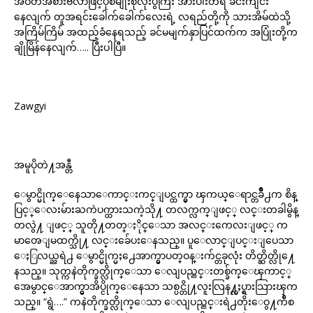
အဝတ်အစားဗလာဖြင့်ပုံစံမျိုးစုံလိုးပွဲကြီး အားပါးတရ ခင်းကျင်း
နေလျက် တူအရင်းခေါက်ခေါက်လေးရဲ့ လရည်တို့ကို သားအိမ်ထဲသို့
အကြိမ်ကြိမ် အထည့်ခံနေရသည့် ခင်မမျက်နှာပြင်ထက်က အပြုံးတို့က
ချိုမြိန်နေလျက်….. ပြီးပါပြီ။
Zawgyi
အမူပိုတဲ႔အန္တီ
ေမွာင္မိုက္ေနေသာေကာင္းကင္ျပင္ထက္မွာ ၾကယ္ေရာင္တခ်ိဳ႕က စိန္
ပြင့္ေလးမ်ားႀကဲပက္ထားသကဲ့သို႔ တလက္လက္ျဖင့္ လင္းတခါမွိန္
တလွဲ႔ ျဖင့္ သူတို႔တတ္ႏိုင္ေသာ အလင္းကေလးျဖင့္ က
မာၻေျမထက္သို႔ လင္းခ်ေပးေနသည္။ ပူေလာင္ျပင္းျပေသာ
ေႏြလယ္ညရဲ႕ ေမွာင္မိုက္မႈ႕ေအာက္မွာပတ္ဝန္းက်င္တခုလုံး တိတ္ဆိတ္လို႔ေ
နသည္။ သုတ္ကနဲတိုက္ခတ္လိုက္ေသာ ေလျပည္ညင္းတစ္ခ်က္ေၾကာင့္
အေမွာင္ေအာက္မွာအိပ္ငိုက္ေနေသာ သစ္ပင္တို႔လူးလြန႔္လႈပ္ရွားသြားၾက
သည္။ “ရွဲ….” ကနဲတိုက္ခတ္လိုက္ေသာ ေလျပည္ညင္းရဲ႕တိုးေဝွ႔က်ီစ