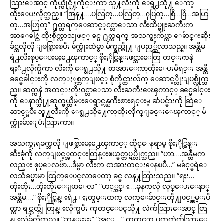
သြားေအာင္ ကိုယ္ကိုငုံ႔ကိုင္းကာ သူ႔လီးကို ေရွ႕သို႔ ေကာ့
ထိုးေပးလိုက္သည္။ “အြန႔္….ပလြတ္…ပလြတ္…ႁပြတ္…စြိ…စြိ…အဟြ
တ္…အဟြတ္” ႐ုတ္တရက္ေဆာင့္ဝင္လာေသာ လီးထိပ္ဖူးႀကီးက
အာေခါင္ထဲ ထိုးစိုက္လာသျဖင့္ ခင္မ ႐ုတ္တရက္ အသက္ရႈက်ပ္ကာ ေခ်ာင္းဆိုး
ခ်င္သလိုလို ျဖစ္သြားၿပီး မ်က္လုံးထဲမွာ မ်က္ရည္တို႔ ျပည့္လွ်ံလာသည္။ အန္တီမ
ရဲ႕လီးစုပ္ေပးမႈ႕ေၾကာင့္ စိုးႏိုင္ထြန္းဖင္သားေတြ တင္းကနဲ
ရႈံ႕လိုက္မိကာ လီးကို ေရွ႕သို႔ တအားေကာ့ထိုးေပးမိရင္း အန္တီ
ခင္မေခါင္းကို လက္ႏွစ္ဘက္ျဖင့္ စုံကိုင္ထားလ်က္ ေဆာင့္လိုးျပစ္လိုက္သ
ည္။ ဆတ္ကနဲ အတင္းတိုးဝင္လာေသာ လီးႀကီးေၾကာင့္ ခင္မေခါင္း
ကို ေနာက္သို႔ဆုတ္ဖယ္တိမ္းေရွာင္ရန္ႀကိဳးစားရင္းမွ ဆံပင္မ်ားကို ဆြဲေ
ဆာင့္ၿပီး သူ႔လီးကို ေရွ႕သို႔ေကာ့ထိုးလိုက္ျခင္းေၾကာင့္ မ်
က္လုံးမ်ားျပဴးသြားကာ။
အသက္ရႈရခက္သလို ျဖစ္သြားမႈ႕ေၾကာင့္ ထိုင္ေနရာမွ စိုးႏိုင္ထြန္း
ဆီးခုံကို လက္ျဖင့္အတင္းတြန္းဖယ္မတ္တပ္ရပ္လိုက္သည္။ “ဟာ….အန္တီမက
လည္း စုပ္ေလဗ်ာ…ဒီမွာ လီးက တအားတင္းေနၿပီ…” မခ်င့္မရဲေ
လသံခပ္မာမာ ထြက္ေပၚလာေတာ့ ခင္မ လန႔္သြားသည္။ “ရႈး…
တိုးတိုး…တိုးတိုးေျပာေလ” “ဟင့္အင္း….ခုနကလို လုပ္ေပးေနာ္
အန္တီမ….” စိုးႏိုင္ထြန္းရဲ႕ ႏႈတ္ခမ္းထက္ လက္ေခ်ာင္းတို႔ျဖင့္လွမ္းပိ
တ္ကာ ရင္ဘတ္ကို တြန္းလိုက္ၿပီး ကုတင္ေပၚသို႔ လဲက်သြားေအာင္ တြ
န္းလွဲခ်လိုက္သည္။ “ဘုန္းးးးး” “အင့္….” ကုတင္ထက္ ပက္လက္လဲက်သြားေ