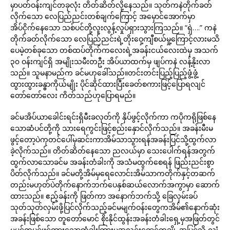
မှာပတ်ဝန်းကျင်တခုလုံး တိတ်ဆိတ်လို့နေသည်။ သုတ်ကနဲတိုက်ခတ်
လိုက်သော လေပြည်ညင်းတစ်ချက်ကြောင့် အမှောင်အောက်မှာ
အိပ်ငိုက်နေသော သစ်ပင်တို့လူးလွန့်လှုပ်ရှားသွားကြသည်။ “ရှဲ….” ကနဲ
တိုက်ခတ်လိုက်သော လေပြည်ညင်းရဲ့တိုးဝှေ့ကျီစယ်မှု့ကြောင့်လားမသိ
ပေမဲ့တစ်ခုသော တစ်ထပ်တိုက်ကလေးရဲ့အခန်းငယ်လေးထဲမှ အသက်
၃၀ ဝန်းကျင်ရှိ အမျိုးသမီးတဦး အိပ်ယာထက်မှ ဖျပ်ကနဲ လန့်နိုးလာ
သည်။ သူမနာမည်က ခင်မဟုခေါ်သည်။တင်းတင်းပြည့်ပြည့်ဖွံ့ဖွံ့
ထွားထွားခန္ဓာကိုယ်မျိုး ပိုင်ဆိုင်ထားပြီးခေတ်စကားဖြင့်ပြောရလျင်
တော်တော်လေး ကိတ်သည်ဟုပြောရမည်။
ခင်မအိပ်ယာခေါင်းရင်းရှိမီးခလုတ်ကို နှိပ်ဖွင့်လိုက်ကာ ကပိုကရိုဖြစ်နေ
သောဆံပင်တို့ကို သားရေကွင်းဖြင့်စည်းနှောင်လိုက်သည်။ အခန်းမီးမ
ဖွင့်တော့ပဲကုတင်ပေါ်မှဆင်းကာအိမ်သာသွားရန်အခန်းပြင်သို့ထွက်လာ
ခဲ့လိုက်သည်။ တိတ်ဆိတ်နေသော ညလယ်မှာ သေးပေါက်ရန်အတွက်
ထွက်လာသောခင်မ အခန်းတံခါးကို အသံမထွက်စေရန် ဖြည်းညင်းစွာ
ပိတ်လိုက်သည်။ ခင်မတို့အိမ်မှရေလောင်းအိမ်သာကတိုက်နှင့်တဆက်
တည်းမဟုတ်ပဲတိုက်နောက်ဘက်ပေနှစ်ဆယ်လောက်အကွာမှာ ဆောက်
ထားသည်။ ဧည့်ခန်းကို ဖြတ်ကာ အနောက်ဘက်သို့ ခြေလှမ်းခပ်
သုတ်သုတ်လှမ်းဖို့ပြင်လိုက်သည့်ခင်မမျက်ဝန်းတွေကအိမ်၏နောက်ဆုံး
အခန်းဖြစ်သော တူတော်မောင် စိုးနိုင်ထွန်းအခန်းတံခါးရှေ့မှအဖြတ်တွင်
မပွင့်တပွင့်ဖွင့်ထားသောတံခါးကြားမှအလင်းရောင်တချို့ အပြင်သို့ လျှံ