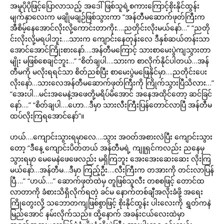
အမူပိုပိုဖြင့်ပြောလာသည့် အဒေါ်ဖြစ်သူရဲ့စကားကြောင့်စိုးနိုင်ထွန်း
မျက်နှာလေးက မချိုမချဉ်ဖြစ်သွားကာ “အန်တီမဆောက်ဖုတ်ကြီးက
အီစိမ့်နေအောင်လိုးလို့ကောင်းတာကိုး….ညတိုင်းလိုးမယ်နော်…” “ညတို
င်းလိုးလို့မရပါဘူး….သားက ကျောင်းနေတုန်းလေ ဒီနှစ်ဆယ်တန်းသာ
အောင်အောင်ကြိုးစားနော်….အန်တီမကြောင့် သားစာမေးပွဲကျသွားတာ
မျိုး မဖြစ်စေချင်ဘူး…” “စိတ်ချပါ….သားက စာလိုက်နိုင်ပါတယ်…အန်
တီမကို မလိုးရရင်သာ စိတ်ညစ်ပြီး စာမေးပွဲမဖြေနိုင်မှာ….ညတိုင်းပေး
လိုးနော်…သားလေအန်တီမဆောက်ဖုတ်ကြီးကို ကြိုက်သွားပြီသိလား…”
“အေးပါ…မင်းအမေနဲ့အဖေတို့မရိပ်မိအောင် အနေအထိုင်တော့ ဆင်ခြင်
နော်….” “စိတ်ချပါ….ဟော…ဒီမှာ သားလီးကြီးပြန်တောင်လာပြီ အန်တီမ
ထပ်လိုးကြရအောင်နော်”။
ဟယ်….ကျောင်းသွားရမှာလေ….သွား အဝတ်အစားလဲပြီး ကျောင်းသွား
တော့ “ဒီနေ့ ကျောင်းပိတ်တယ် အန်တီမရဲ့ ကျူရှင်ကလည်း ညနေမှ
သွားရမှာ မေမေနဲဖေဖေလည်း မရှိကြဘူး အေးအေးဆေးဆေး လိုးကြ
မယ်နော်…အန်တီမ…ဒီမှာ ကြည့်ဦး….လီးကြီးက တအားကို တင်းလာပြန်
ပြီ….” “ဟယ်….” ဆောက်ဖုတ်ထဲမှ တူဖြစ်သူလီး တစစဖြင့် တောင်ထ
လာတာကို ခံစားသိရှိလိုက်ရတဲ့ ခင်မ နောက်တစ်ချီအလိုးခံဖို့ အရေး
ကြိုတွေးလို့ သဘောတကျဖြစ်စွာဖြင့် စိုးနိုင်ထွန်း ပါးလေးကို ရွှတ်ကနဲ
မြည်အောင် နမ်းလိုက်သည်။ ထို့နောက် အခန်းငယ်လေးထဲမှာ