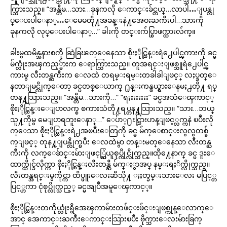
က္သြားသည္။ “အန္တီမ…သား…ခုနကလို ေကာင္းခ်င္တယ္…လာပါ…ျပန္လု
ပ္ေပးပါေနာ္…ေမေမတို႔အခန္းနဲ႔အေဝးႀကီးပါ…သားကို
ခုနကလို လုပ္ေပးပါေနာ္…” ခါးကို တင္းက်ပ္စြာဖက္ထားလ်က္။
ခါးမွထမိန္အနားစကို ဆြဲခြၽတ္ေနေသာ စိုးႏိုင္ထြန္းရဲ႕ေပါင္ၾကားကို ခင္မ
မ်က္လုံးအၾကည့္မ်ားက ေရာက္သြားသည္။ တူအရင္းျဖစ္သူရဲ႕ေပါင္ၾ
ကားမွ လီးတန္ႀကီးက ေလထဲ တရမ္းရမ္းတခါခါျဖင့္ လႈပ္ခတ္ေ
နတာျမင္လိုက္ေတာ့ ခင္မတစ္ေယာက္ ႐ုန္းကန္ဖယ္ရွားေနမႈ႕တို႔ ရပ္
တန႔္သြားသည္။ “အန္တီမ…သားကို…” “ရႈးးးးးးး” ခင္မအသံေၾကာင့္
စိုးႏိုင္ထြန္းေျပာလက္စ စကားသံတို႔ရပ္တန႔္သြားသည္။ “သား…ဘယ္
သူ႔ကိုမွ မေျပာရဘူးေနာ္…” ေပ်ာ္႐ႊင္သြားဟန္ျဖင့္လက္ကနဲ ၿပဳံးလို
က္ေသာ စိုးႏိုင္ထြန္းရဲ႕အၿပဳံးေတြကို ခင္မ မ်က္ေစာင္းလွလွတစ္ခ်
က္ျဖင့္ တုန႔္ျပန္လိုက္ၿပီး ေလထဲမွာ တန္းမတ္ေနေသာ လီးတန္ႀ
ကီးကို လက္ေခ်ာင္းမ်ားျဖင့္ဆြဲယူစုပ္ကိုင္လိုက္သည္။ထို႔ေနာက္ ခင္မ ဒူးေ
ထာက္ထိုင္ခ်လိုက္ကာ စိုးႏိုင္ထြန္းလီးတန္ဆီ မ်က္ႏွာအပ္ နမ္းရႈိက္လိုက္သည္။
လီးတန္အရင္းမွကိုင္ကာ ထိပ္ဖူးေလးဆီသို႔ ႏႈတ္ခမ္းသားေလး မပြင့္တ
ပြင့္ဟကာ ငုံစုပ္လိုက္သည့္ ခင္မအျပဳအမူေၾကာင့္။
စိုးႏိုင္ထြန္းတကိုယ္လုံးရွိအေၾကာမ်ားတဖ်င္းဖ်င္းျဖစ္ကုန္ေလာက္ေ
အာင္ အေကာင္းႀကီးေကာင္းသြားၿပီး ဗိုက္သားေလးမ်ားခြက္