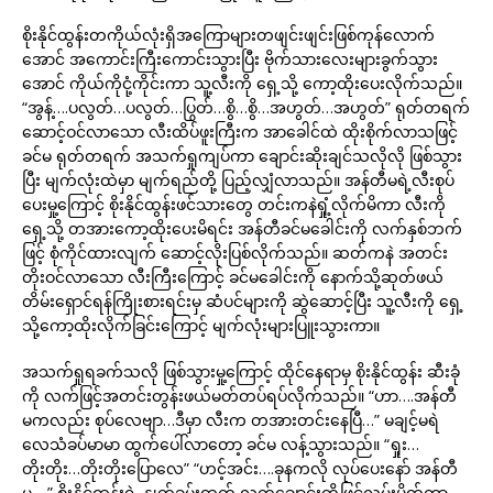
စိုးနိုင်ထွန်းတကိုယ်လုံးရှိအကြောများတဖျင်းဖျင်းဖြစ်ကုန်လောက်
အောင် အကောင်းကြီးကောင်းသွားပြီး ဗိုက်သားလေးများခွက်သွား
အောင် ကိုယ်ကိုငုံ့ကိုင်းကာ သူ့လီးကို ရှေ့သို့ ကော့ထိုးပေးလိုက်သည်။
“အွန့်….ပလွတ်…ပလွတ်…ပြွတ်…စွိ…စွိ…အဟွတ်…အဟွတ်” ရုတ်တရက်
ဆောင့်ဝင်လာသော လီးထိပ်ဖူးကြီးက အာခေါင်ထဲ ထိုးစိုက်လာသဖြင့်
ခင်မ ရုတ်တရက် အသက်ရှုကျပ်ကာ ချောင်းဆိုးချင်သလိုလို ဖြစ်သွား
ပြီး မျက်လုံးထဲမှာ မျက်ရည်တို့ ပြည့်လျှံလာသည်။ အန်တီမရဲ့လီးစုပ်
ပေးမှု့ကြောင့် စိုးနိုင်ထွန်းဖင်သားတွေ တင်းကနဲရှုံ့လိုက်မိကာ လီးကို
ရှေ့သို့ တအားကော့ထိုးပေးမိရင်း အန်တီခင်မခေါင်းကို လက်နှစ်ဘက်
ဖြင့် စုံကိုင်ထားလျက် ဆောင့်လိုးပြစ်လိုက်သည်။ ဆတ်ကနဲ အတင်း
တိုးဝင်လာသော လီးကြီးကြောင့် ခင်မခေါင်းကို နောက်သို့ဆုတ်ဖယ်
တိမ်းရှောင်ရန်ကြိုးစားရင်းမှ ဆံပင်များကို ဆွဲဆောင့်ပြီး သူ့လီးကို ရှေ့
သို့ကော့ထိုးလိုက်ခြင်းကြောင့် မျက်လုံးများပြူးသွားကာ။
အသက်ရှုရခက်သလို ဖြစ်သွားမှု့ကြောင့် ထိုင်နေရာမှ စိုးနိုင်ထွန်း ဆီးခုံ
ကို လက်ဖြင့်အတင်းတွန်းဖယ်မတ်တပ်ရပ်လိုက်သည်။ “ဟာ….အန်တီ
မကလည်း စုပ်လေဗျာ…ဒီမှာ လီးက တအားတင်းနေပြီ…” မချင့်မရဲ
လေသံခပ်မာမာ ထွက်ပေါ်လာတော့ ခင်မ လန့်သွားသည်။ “ရှုး…
တိုးတိုး…တိုးတိုးပြောလေ” “ဟင့်အင်း….ခုနကလို လုပ်ပေးနော် အန်တီ
မ….” စိုးနိုင်ထွန်းရဲ့ နှုတ်ခမ်းထက် လက်ချောင်းတို့ဖြင့်လှမ်းပိတ်ကာ