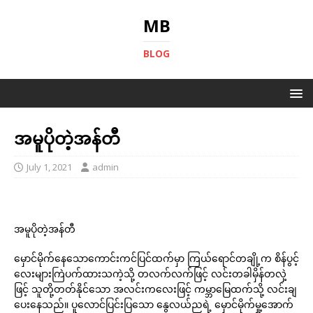
MB
BLOG
အမူပိုတဲ့အန်တီ
July 1, 2021
admin
အမူပိုတဲ့အန်တီ
မှောင်မိုက်နေသောကောင်းကင်ပြင်ထက်မှာ ကြယ်ရောင်တချို့က စိန်ပွင့်
လေးများကြဲပက်ထားသကဲ့သို့ တလက်လက်ဖြင့် လင်းတခါမှိန်တလှဲ့
ဖြင့် သူတို့တတ်နိုင်သော အလင်းကလေးဖြင့် ကမ္ဘာမြေထက်သို့ လင်းချ
ပေးနေသည်။ ပူလောင်ပြင်းပြသော နွေလယ်ညရဲ့ မှောင်မိုက်မှု့အောက်