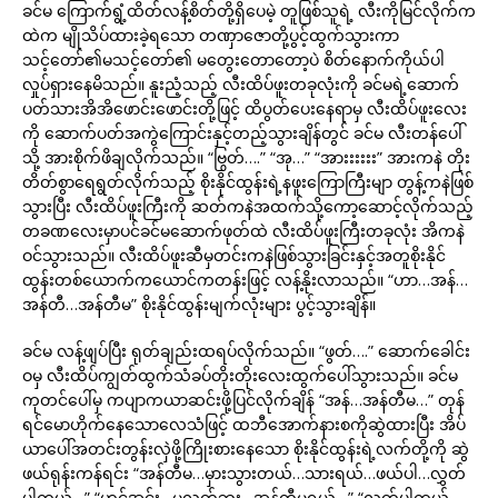
ခင်မ ကြောက်ရွံ့ထိတ်လန့်စိတ်တို့ရှိပေမဲ့ တူဖြစ်သူရဲ့ လီးကိုမြင်လိုက်က
ထဲက မျိုသိပ်ထားခဲ့ရသော တဏှာဇောတို့ပွင့်ထွက်သွားကာ
သင့်တော်၏မသင့်တော်၏ မတွေးတောတော့ပဲ စိတ်နောက်ကိုယ်ပါ
လှုပ်ရှားနေမိသည်။ နူးညံ့သည့် လီးထိပ်ဖူးတခုလုံးကို ခင်မရဲ့ဆောက်
ပတ်သားအိအိဖောင်းဖောင်းတို့ဖြင့် ထိပွတ်ပေးနေရာမှ လီးထိပ်ဖူးလေး
ကို ဆောက်ပတ်အကွဲကြောင်းနှင့်တည့်သွားချိန်တွင် ခင်မ လီးတန်ပေါ်
သို့ အားစိုက်ဖိချလိုက်သည်။ “ဗြွတ်….” “အု…” “အားးးးးး” အားကနဲ တိုး
တိတ်စွာရေရွတ်လိုက်သည့် စိုးနိုင်ထွန်းရဲ့နဖူးကြောကြီးမျာ တွန့်ကနဲဖြစ်
သွားပြီး လီးထိပ်ဖူးကြီးကို ဆတ်ကနဲအထက်သို့ကော့ဆောင့်လိုက်သည့်
တခဏလေးမှာပင်ခင်မဆောက်ဖုတ်ထဲ လီးထိပ်ဖူးကြီးတခုလုံး အိကနဲ
ဝင်သွားသည်။ လီးထိပ်ဖူးဆီမှတင်းကနဲဖြစ်သွားခြင်းနှင့်အတူစိုးနိုင်
ထွန်းတစ်ယောက်ကယောင်ကတန်းဖြင့် လန့်နိုးလာသည်။ “ဟာ…အန်…
အန်တီ…အန်တီမ” စိုးနိုင်ထွန်းမျက်လုံးများ ပွင့်သွားချိန်။
ခင်မ လန့်ဖျပ်ပြီး ရုတ်ချည်းထရပ်လိုက်သည်။ “ဖွတ်….” ဆောက်ခေါင်း
ဝမှ လီးထိပ်ကျွတ်ထွက်သံခပ်တိုးတိုးလေးထွက်ပေါ်သွားသည်။ ခင်မ
ကုတင်ပေါ်မှ ကပျာကယာဆင်းဖို့ပြင်လိုက်ချိန် “အန်…အန်တီမ…” တုန်
ရင်မောဟိုက်နေသောလေသံဖြင့် ထဘီအောက်နားစကိုဆွဲထားပြီး အိပ်
ယာပေါ်အတင်းတွန်းလှဲဖို့ကြိုးစားနေသော စိုးနိုင်ထွန်းရဲ့လက်တို့ကို ဆွဲ
ဖယ်ရုန်းကန်ရင်း “အန်တီမ…မှားသွားတယ်…သားရယ်…ဖယ်ပါ…လွှတ်
ပါကွယ်…” “ဟင့်အင်း…မလွှတ်ဘူး…အန်တီမရယ်…” “လွှတ်ပါကွယ်…