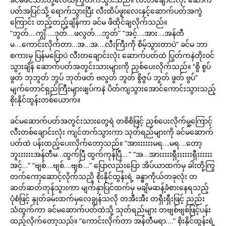
ပတ်အပြင်သို့ ရောက်သွားပြီး လီးထိပ်ဖူးလေးနှင့်ဆောက်ပတ်အကွဲ
ကြောင်း တည့်တည့်ချိန်ကာ ခင်မ ဖိထိုင်ချလိုက်သည်။
“ဘွတ်….ကျွိ…..ဒုတ်….ဖလွတ်….ဘွတ်” “အင့်….အား….အန်တီ
မ….ကောင်းလိုက်တာ…အ…အ….လီးကြီးကို စိမ့်သွားတာပဲ” ခင်မ ဘာ
စကားမှ ပြန်မပြောပဲ လီးတချောင်းလုံး ဆောက်ပတ်ထဲ ပြွတ်ကနဲတိုးဝင်
သွားချိန် ဆောက်ပတ်အတွင်းသားများကို ညှစ်ပေးလိုက်သည်။ “စွိ စွပ်
ဖွတ် ဘုဘွတ် ဘွပ် ဘုတ်ဖတ် ဗလွတ် ဘွတ် စွိဇွပ် ဘွတ် ဖွတ် ဗွပ်”
မျက်တောင်ရှည်ကြီးများဖျပ်ကနဲ ပိတ်ကျသွားအောင်ကောင်းသွားသည့်
စိုးနိုင်ထွန်းတစ်ယောက်။
ခင်မဆောက်ပတ်အတွင်းသားတွေရဲ တစိစိဖြင့် ညှစ်ပေးလိုက်မှု့ကြောင့်
လီးတစ်ချောင်းလုံး ကျင်တက်သွားကာ သုတ်ရည်များကို ခင်မဆောက်
ပတ်ထဲ ပန်းထည့်ပေးလိုက်တော့သည်။ “အားးးးးးမရ….မရ….တော့
ဘူးးးးးးအန်တီမ…ထွက်ပြီ ထွက်ကုန်ပြီ….” “အ…အားးးးးရှီးးးးးးရှီးးးးးး
အင့်…” “ဗျစ်….ဗျစ်….ဗျစ်….” ပြောလည်းပြော အိပ်ယာထက်မှ ခါးတို့ကြွ
တက်ကော့ဆောင့်လိုက်သညိ့ စိုးနိုင်ထွန်းရဲ့ ခန္ဓာကိုယ်တခုလုံး တ
ဆတ်ဆတ်တုန်သွားကာ မျက်နှာပြင်ထက်မှ မချိမဆန့်ခံစားနေရသည့်
ပုံစံဖြင့် နှုတ်ခမ်းထက်မှလေချွန်သလို တအီးအီး တရှီးရှီးဖြင့် ညည်း
သံထွက်ကာ ခင်မဆောက်ပတ်ထဲသို့ သုတ်ရည်များ တဗျစ်ဗျစ်ဖြင့်ပန်း
ထည့်လိုက်တော့သည်။ “ကောင်းလိုက်တာ အန်တီမရာ….” စိုးနိုင်ထွန်းရဲ့