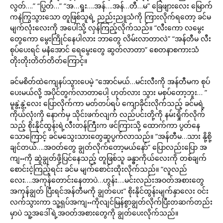
လွတ်….” “ပြွတ်…” “အ…ရှုး….အန်….အန်…တီ…မ” ခြေဖျားလေး မြောက်
ကနဲကြွသွားသော တူဖြစ်သူရဲ့ ညည်းညူသံကို ကြားလိုက်ရတော့ ခင်မ
မျက်လုံးလေးကို အပေါ်သို့ လှန်ကြည့်လိုက်သည်။ “လီးကော လမွေး
တွေကော မွေးကြိုင်နေပါလား ဘာတွေ လိမ်းလာတာလဲ” “အန်တီမ လီး
စုပ်ပေးရင် မနံအောင် ရေမွေးတွေ ဆွတ်လာတာ” စေတနာစကားသံ
တိုးတိုးတိတ်တိတ်ကြောင့်။
ခင်မစိတ်ထဲကျေနပ်သွားပေမဲ့ “အောင်မယ်…မင်းလီးကို အန်တီမက စုပ်
ပေးမယ်လို့ အပိုင်တွက်လာတာပေါ့ ဟုတ်လား သွား မစုပ်တော့ဘူး… ”
မူနွဲ့နွဲ့လေး ပြောလိုက်ကာ မတ်တပ်ရပ် ကျောခိုင်းလိုက်သည့် ခင်မရဲ့
ကိုယ်လုံးကို နောက်မှ သိုင်းဖက်လျက် လည်ပင်းတို့ကို နမ်းရှိုက်လိုက်
သည့် စိုးနိုင်ထွန်းရဲ့လီးတန်ကြီးက ဖင်ကြားသို့ ထောက်ကာ ပွတ်နေ
သောကြောင့် ခင်မသွေးသားတွေဆူပွက်လာသည်။ “အန်တီမ…သား နို့စို့
ချင်တယ်….အဝတ်တွေ ချွတ်လိုက်တော့မယ်နော်” ပြောလည်းပြော အ
ကျႌကို ဆွဲချွတ်ဖို့ပြင်နေသည့် တူဖြစ်သူ ခန္ဓာကိုယ်လေးကို တစ်ချက်
စောင်းငဲ့ကြည့်ရင်း ခင်မ မျက်စောင်းထိုးလိုက်သည်။ “လူလည်
လေး….အကုန်တောင်းနေတာပဲ…ဟွန်း….မင်းလည်းအဝတ်အစားတွေ
အကုန်ချွတ် ပြီးရင်အန်တီမကို ချွတ်ပေး” စိုးနိုင်ထွန်းမျက်နှာလေး ဝင်း
လက်သွားကာ သူ့ရှပ်အကျႌကိုလျင်မြန်စွာချွတ်လိုက်ပြီးတဆက်တည်း
မှာပဲ သူ့အဒေါ်ရဲ့အဝတ်အစားတွေကို ချွတ်ပေးလိုက်သည်။