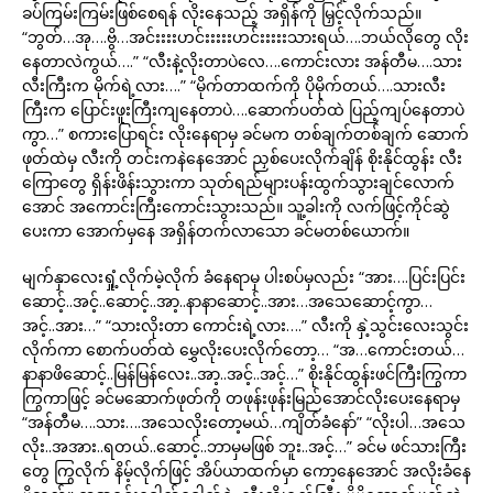
ခပ်ကြမ်းကြမ်းဖြစ်စေရန် လိုးနေသည့် အရှိန်ကို မြှင့်လိုက်သည်။
“ဘွတ်…အု….ဗွိ…အင်းးးးဟင်းးးးးဟင်းးးးးသားရယ်….ဘယ်လိုတွေ လိုး
နေတာလဲကွယ်….” “လီးနဲ့လိုးတာပဲလေ….ကောင်းလား အန်တီမ….သား
လီးကြီးက မိုက်ရဲ့လား….” “မိုက်တာထက်ကို ပိုမိုက်တယ်….သားလီး
ကြီးက ပြောင်းဖူးကြီးကျနေတာပဲ….ဆောက်ပတ်ထဲ ပြည့်ကျပ်နေတာပဲ
ကွာ…” စကားပြောရင်း လိုးနေရာမှ ခင်မက တစ်ချက်တစ်ချက် ဆောက်
ဖုတ်ထဲမှ လီးကို တင်းကနဲနေအောင် ညှစ်ပေးလိုက်ချိန် စိုးနိုင်ထွန်း လီး
ကြောတွေ ရှိန်းဖိန်းသွားကာ သုတ်ရည်များပန်းထွက်သွားချင်လောက်
အောင် အကောင်းကြီးကောင်းသွားသည်။ သူ့ခါးကို လက်ဖြင့်ကိုင်ဆွဲ
ပေးကာ အောက်မှနေ အရှိန်တက်လာသော ခင်မတစ်ယောက်။
မျက်နှာလေးရှုံ့လိုက်မဲ့လိုက် ခံနေရာမှ ပါးစပ်မှလည်း “အား….ပြင်းပြင်း
ဆောင့်..အင့်..ဆောင့်..အာ့..နာနာဆောင့်..အား…အသေဆောင့်ကွာ…
အင့်..အား…” “သားလိုးတာ ကောင်းရဲ့လား….” လီးကို နှဲ့သွင်းလေးသွင်း
လိုက်ကာ စောက်ပတ်ထဲ မွှေလိုးပေးလိုက်တော့… “အ…ကောင်းတယ်…
နာနာဖိဆောင့်..မြန်မြန်လေး..အာ့..အင့်..အင့်…” စိုးနိုင်ထွန်းဖင်ကြီးကြွကာ
ကြွကာဖြင့် ခင်မဆောက်ဖုတ်ကို တဖုန်းဖုန်းမြည်အောင်လိုးပေးနေရာမှ
“အန်တီမ….သား….အသေလိုးတော့မယ်…ကျိတ်ခံနော်” “လိုးပါ…အသေ
လိုး..အအား..ရတယ်..ဆောင့်..ဘာမှမဖြစ် ဘူး..အင့်…” ခင်မ ဖင်သားကြီး
တွေ ကြွလိုက် နိမ့်လိုက်ဖြင့် အိပ်ယာထက်မှာ ကော့နေအောင် အလိုးခံနေ