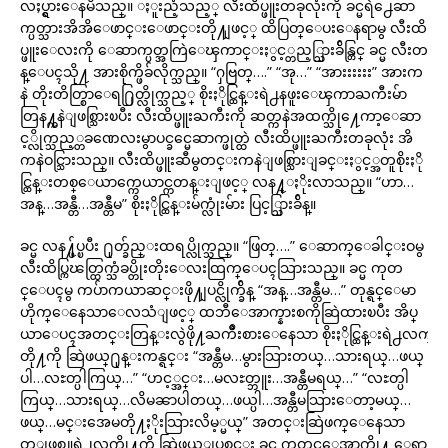
လႈပ္ရွားေနမိသည္။ ႏူးညံ့သည့္ လီးထိပ္ဖူးတခုလုံးကို ခင္မရဲ႕ေဆာ
က္ပတ္သားအိအိေဖာင္းေဖာင္းတို႔ျဖင့္ ထိပြတ္ေပးေနရာမွ လီးထိ
ပ္ဖူးေလးကို ေဆာက္ပတ္အကြဲေၾကာင္းႏွင့္တည့္သြားခ်ိန္တြင္ ခင္မ လီးတ
န္ေပၚသို႔ အားစိုက္ဖိခ်လိုက္သည္။ “ႁဗြတ္….” “အု…” “အားးးးးး” အားက
နဲ တိုးတိတ္စြာေရ႐ြတ္လိုက္သည့္ စိုးႏိုင္ထြန္းရဲ႕နဖူးေၾကာႀကီးမ်ာ
တြန႔္ကနဲျဖစ္သြားၿပီး လီးထိပ္ဖူးႀကီးကို ဆတ္ကနဲအထက္သို႔ေကာ့ေဆာ
င့္လိုက္သည့္တခဏေလးမွာပင္ခင္မေဆာက္ဖုတ္ထဲ လီးထိပ္ဖူးႀကီးတခုလုံး အိ
ကနဲဝင္သြားသည္။ လီးထိပ္ဖူးဆီမွတင္းကနဲျဖစ္သြားျခင္းႏွင့္အတူစိုးႏို
င္ထြန္းတစ္ေယာက္ကေယာင္ကတန္းျဖင့္ လန႔္ႏိုးလာသည္။ “ဟာ…
အန္…အန္တီ…အန္တီမ” စိုးႏိုင္ထြန္းမ်က္လုံးမ်ား ပြင့္သြားခ်ိန္။
ခင္မ လန႔္ဖ်ပ္ၿပီး ႐ုတ္ခ်ည္းထရပ္လိုက္သည္။ “ဖြတ္….” ေဆာက္ေခါင္းဝမွ
လီးထိပ္ကြၽတ္ထြက္သံခပ္တိုးတိုးေလးထြက္ေပၚသြားသည္။ ခင္မ ကုတ
င္ေပၚမွ ကပ်ာကယာဆင္းဖို႔ျပင္လိုက္ခ်ိန္ “အန္…အန္တီမ…” တုန္ရင္ေမာ
ဟိုက္ေနေသာေလသံျဖင့္ ထဘီေအာက္နားစကိုဆြဲထားၿပီး အိပ္
ယာေပၚအတင္းတြန္းလွဲဖို႔ႀကိဳးစားေနေသာ စိုးႏိုင္ထြန္းရဲ႕လက္
တို႔ကို ဆြဲဖယ္႐ုန္းကန္ရင္း “အန္တီမ…မွားသြားတယ္…သားရယ္…ဖယ္
ပါ…လႊတ္ပါကြယ္…” “ဟင့္အင္း…မလႊတ္ဘူး…အန္တီမရယ္…” “လႊတ္ပါ
ကြယ္…သားရယ္…လိမၼာပါတယ္…ဖယ္ပါ…အန္တီမသြားေတာ့မယ္…
ဖယ္…မင္းအေမတို႔ႏိုးသြားလိမ့္မယ္” အတင္းဆြဲဖက္ေနေသာ
တူျဖစ္သူရဲ႕လက္တို႔ကို ဆြဲဖယ္ျပစ္ရင္း ခင္မ ကုတင္ေအာက္သို႔ ေရာ