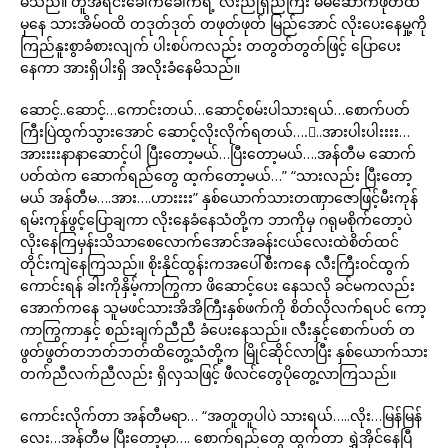
မိသည်။ တူအရင်းခေါက်ခေါက်ရဲ့ လီးညိုရှည်ကြီး မိမိဆောက်ဖုတ်ထဲ
မှနေ သားအိမ်ဝထိ တဒုတ်ဒုတ် တဖုတ်ဖုတ် မြည်အောင် လိုးပေးနေမှု့ကို
ကြည်နူးစွာခံစားလျက် ပါးစပ်ကလည်း တတွတ်တွတ်ဖြင့် ပြောပေး
နေကာ အားရှိပါးရှိ အလိုးခံနေမိသည်။
ဆောင့်..ဆောင့်…ကောင်းတယ်…ဆောင့်စမ်းပါသားရယ်…စောက်ပတ်
ကြီးပြဲထွက်သွားအောင် ဆောင့်လိုးလိုက်ရတယ်….့..အားပါးပါးးးး…
အားးးးနာနာဆောင့်ပါ ပြီးတော့မယ်…ပြီးတော့မယ်….အန်တီမ ဆောက်
ပတ်ထဲက ဆောက်ရည်တွေ ထ့က်တော့မယ်…” “သားလည်း ပြီးတော့
မယ် အန်တီမ….အား….ဟားးးး” နှစ်ယောက်သားတဏှာဇောဖြင့်မီးကုန်
ရမ်းကုန်ဖွင့်ပြောချကာ လိုးနေခံနေသံတို့က ဘာကိုမှ ဂရုမစိုက်တော့ပဲ
လိုးနေကြမှန်းသိသာစေလောက်အောင်အခန်းငယ်လေးထဲစိတ်ထင်
တိုင်းကျဲနေကြသည်။ စိုးနိုင်ထွန်းကအပေါ်စီးကနေ လီးကြီးဝင်ထွက်
ကောင်းရန် ခါးကိုနှိမ့်ကာကြွကာ ဖိဆောင့်ပေး နေသလို ခင်မကလည်း
အောက်ကနေ သူမဖင်သားအိအိကြီးနှစ်ဖက်ကို စိတ်လိုလက်ရပင် ကော့
ကာကြွကာနှင့် စည်းချက်ညီညီ ခံပေးနေသည်။ လီးနှင့်စောက်ပတ် တ
ဖွတ်ဖွတ်တဘတ်ဘတ်ထိတွေ့သံတို့က မြိုင်ဆိုင်လာပြီး နှစ်ယောက်သား
တက်ညီလက်ညီလည်း ရှိလှသဖြင့် ဖီလင်တွေပိုတွေ့လာကြသည်။
ကောင်းလိုက်တာ အန်တီမရာ… “အတူတူပါပဲ သားရယ်…..လိုး…မြန်မြန်
လေး…အန်တီမ ပြီးတော့မှာ…. စောက်ရည်တွေ ထွက်တာ ရွှဲအိုင်နေပြီ