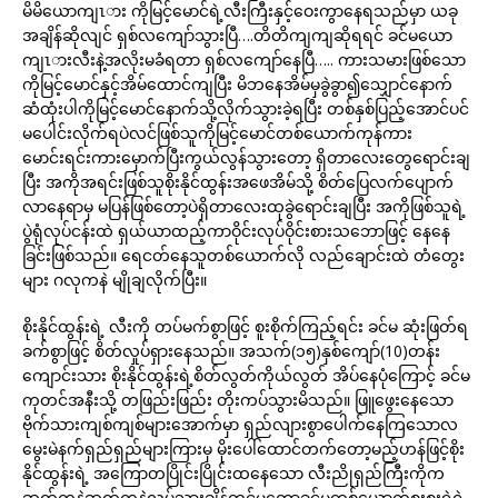
မိမိယောကျၤား ကိုမြင့်မောင်ရဲ့လီးကြီးနှင့်ဝေးကွာနေရသည်မှာ ယခု
အချိန်ဆိုလျင် ရှစ်လကျော်သွားပြီ….တိတိကျကျဆိုရရင် ခင်မယော
ကျၤားလီးနဲ့အလိုးမခံရတာ ရှစ်လကျော်နေပြီ….. ကားသမားဖြစ်သော
ကိုမြင့်မောင်နှင့်အိမ်ထောင်ကျပြီး မိဘနေအိမ်မှခွဲခွာ၍သျှောင်နောက်
ဆံထုံးပါကိုမြင့်မောင်နောက်သို့လိုက်သွားခဲ့ရပြီး တစ်နှစ်ပြည့်အောင်ပင်
မပေါင်းလိုက်ရပဲလင်ဖြစ်သူကိုမြင့်မောင်တစ်ယောက်ကုန်ကား
မောင်းရင်းကားမှောက်ပြီးကွယ်လွန်သွားတော့ ရှိတာလေးတွေရောင်းချ
ပြီး အကိုအရင်းဖြစ်သူစိုးနိုင်ထွန်းအဖေအိမ်သို့ စိတ်ပြေလက်ပျောက်
လာနေရာမှ မပြန်ဖြစ်တော့ပဲရှိတာလေးထုခွဲရောင်းချပြီး အကိုဖြစ်သူရဲ့
ပွဲရုံလုပ်ငန်းထဲ ရှယ်ယာထည့်ကာဝိုင်းလုပ်ဝိုင်းစားသဘောဖြင့် နေနေ
ခြင်းဖြစ်သည်။ ရေငတ်နေသူတစ်ယောက်လို လည်ချောင်းထဲ တံတွေး
များ ဂလုကနဲ မျိုချလိုက်ပြီး။
စိုးနိုင်ထွန်းရဲ့ လီးကို တပ်မက်စွာဖြင့် စူးစိုက်ကြည့်ရင်း ခင်မ ဆုံးဖြတ်ရ
ခက်စွာဖြင့် စိတ်လှုပ်ရှားနေသည်။ အသက်(၁၅)နှစ်ကျော်(10)တန်း
ကျောင်းသား စိုးနိုင်ထွန်းရဲ့စိတ်လွတ်ကိုယ်လွတ် အိပ်နေပုံကြောင့် ခင်မ
ကုတင်အနီးသို့ တဖြည်းဖြည်း တိုးကပ်သွားမိသည်။ ဖြူဖွေးနေသော
ဗိုက်သားကျစ်ကျစ်များအောက်မှာ ရှည်လျားစွာပေါက်နေကြသောလ
မွေးမဲနက်ရှည်ရှည်များကြားမှ မိုးပေါ်ထောင်တက်တော့မည့်ဟန်ဖြင့်စိုး
နိုင်ထွန်းရဲ့ အကြောတပြိုင်းပြိုင်းထနေသော လီးညိုရှည်ကြီးကိုက
ဆတ်ကနဲဆတ်ကနဲလှုပ်သွားချိန်တွင်မတော့ခင်မတစ်ယောက်စူးစူးရဲရဲ