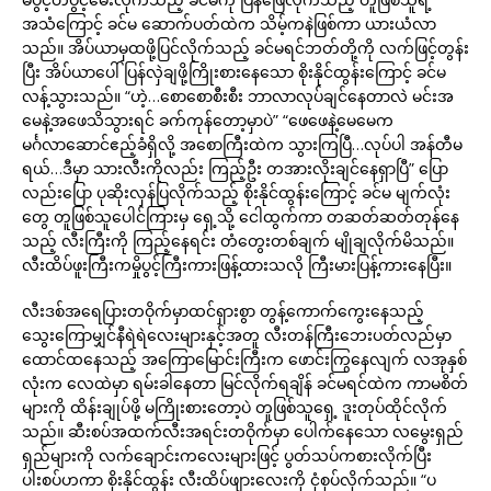
အသံကြောင့် ခင်မ ဆောက်ပတ်ထဲက သိမ့်ကနဲဖြစ်ကာ ယားယံလာ
သည်။ အိပ်ယာမှထဖို့ပြင်လိုက်သည့် ခင်မရင်ဘတ်တို့ကို လက်ဖြင့်တွန်း
ပြီး အိပ်ယာပေါ်ပြန်လှဲချဖို့ကြိုးစားနေသော စိုးနိုင်ထွန်းကြောင့် ခင်မ
လန့်သွားသည်။ “ဟဲ့…စောစောစီးစီး ဘာလာလုပ်ချင်နေတာလဲ မင်းအ
မေနဲ့အဖေသိသွားရင် ခက်ကုန်တော့မှာပဲ” “ဖေဖေနဲ့မေမေက
မင်္ဂလာဆောင်ဧည့်ခံရှိလို့ အစောကြီးထဲက သွားကြပြီ…လုပ်ပါ အန်တီမ
ရယ်…ဒီမှာ သားလီးကိုလည်း ကြည့်ဦး တအားလိုးချင်နေရှာပြီ” ပြော
လည်းပြော ပုဆိုးလှန်ပြလိုက်သည့် စိုးနိုင်ထွန်းကြောင့် ခင်မ မျက်လုံး
တွေ တူဖြစ်သူပေါင်ကြားမှ ရှေ့သို့ ငေါထွက်ကာ တဆတ်ဆတ်တုန်နေ
သည့် လီးကြီးကို ကြည့်နေရင်း တံတွေးတစ်ချက် မျိုချလိုက်မိသည်။
လီးထိပ်ဖူးကြီးကမှိုပွင့်ကြီးကားဖြန့်ထားသလို ကြီးမားပြန့်ကားနေပြီး။
လီးဒစ်အရေပြားတဝိုက်မှာထင်ရှားစွာ တွန့်ကောက်ကွေးနေသည့်
သွေးကြောမျှင်နီရဲရဲလေးများနှင့်အတူ လီးတန်ကြီးဘေးပတ်လည်မှာ
ထောင်ထနေသည့် အကြောမြောင်းကြီးက ဖောင်းကြွနေလျက် လအုနှစ်
လုံးက လေထဲမှာ ရမ်းခါနေတာ မြင်လိုက်ရချိန် ခင်မရင်ထဲက ကာမစိတ်
များကို ထိန်းချုပ်ဖို့ မကြိုးစားတော့ပဲ တူဖြစ်သူရှေ့ ဒူးတုပ်ထိုင်လိုက်
သည်။ ဆီးစပ်အထက်လီးအရင်းတဝိုက်မှာ ပေါက်နေသော လမွေးရှည်
ရှည်များကို လက်ချောင်းကလေးများဖြင့် ပွတ်သပ်ကစားလိုက်ပြီး
ပါးစပ်ဟကာ စိုးနိုင်ထွန်း လီးထိပ်ဖျားလေးကို ငုံစုပ်လိုက်သည်။ “ပ