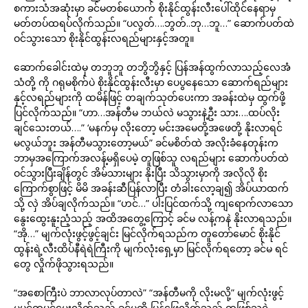
စကားသံအဆုံးမှာ ခင်မတစ်ယောက် စိုးနိုင်ထွန်းလီးပေါ်ထိုင်နေရာမှ
မတ်တပ်ထရပ်လိုက်သည်။ “ပလွတ်….ဘွတ်..ဘု…ဘူ…” ဆောက်ပတ်ထဲ
ဝင်သွားသော စိုးနိုင်ထွန်းလရည်များနှင့်အတူ။
ဆောက်ခေါင်းထဲမှ တဘူဘူ တဘွိဘွိနှင့် ပြန်အန်ထွက်လာသည့်လေအံ
သံတို့ ကို ဂရုမစိုက်ပဲ စိုးနိုင်ထွန်းလီးမှာ ပေပွနေသော ဆောက်ရည်များ
နှင့်လရည်များကို ထမိန်ဖြင့် တချက်သုတ်ပေးကာ အခန်းထဲမှ ထွက်ဖို့
ပြင်လိုက်သည်။ “ဟာ…အန်တီမ ဘယ်လဲ မသွားနဲ့ဦး သား….ထပ်လိုး
ချင်သေးတယ်….” ‘မနက်မှ လိုးတော့ မင်းအမေတို့အဖေတို့ နိုးလာရင်
မလွယ်ဘူး အန်တီမသွားတော့မယ်” ခင်မစိတ်ထဲ အလိုးခံနေတုန်းက
ဘာမှအကြောက်အလန့်မရှိပေမဲ့ တူဖြစ်သူ လရည်များ ဆောက်ပတ်ထဲ
ဝင်သွားပြီးချိန်တွင် အိမ်သားများ နိုးပြီး သိသွားမှာကို အလိုလို စိုး
ကြောက်စွာဖြင့် မိမိ အခန်းဆီပြန်လာပြီး တံခါးလော့ချ၍ အိပ်ယာထက်
သို့ လှဲ အိပ်ချလိုက်သည်။ “ဟင်…” ပါးပြင်ထက်သို့ ကျရောက်လာသော
နွေးထွေးနူးညံ့သည့် အထိအတွေ့ကြောင့် ခင်မ လန့်ကနဲ နိုးလာရသည်။
“အို…” မျက်လုံးဖွင့်ဖွင့်ချင်း မြင်လိုက်ရသည်က တူတော်မောင် စိုးနိုင်
ထွန်းရဲ့လီးထိပ်နီရဲရဲကြီးကို မျက်လုံးရှေ့မှာ မြင်လိုက်ရတော့ ခင်မ ရင်
တွေ လှိုက်ဖိုသွားရသည်။
“အစောကြီးပဲ ဘာလာလုပ်တာလဲ” “အန်တီမကို လိုးမလို့” မျက်လုံးဖွင့်
မပွင့်တပွင့်မေးလိုက်သည့် ခင်မကို ပြန်ဖြေလိုက်သည့် တူဖြစ်သူရဲ့