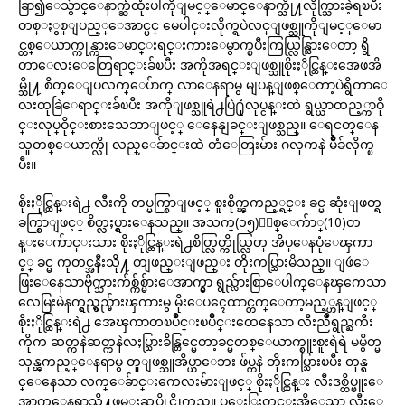
ခြာ၍ေသွ်ာင္ေနာက္ဆံထုံးပါကိုျမင့္ေမာင္ေနာက္သို႔လိုက္သြားခဲ့ရၿပီး
တစ္ႏွစ္ျပည့္ေအာင္ပင္ မေပါင္းလိုက္ရပဲလင္ျဖစ္သူကိုျမင့္ေမာ
င္တစ္ေယာက္ကုန္ကားေမာင္းရင္းကားေမွာက္ၿပီးကြယ္လြန္သြားေတာ့ ရွိ
တာေလးေတြေရာင္းခ်ၿပီး အကိုအရင္းျဖစ္သူစိုးႏိုင္ထြန္းအေဖအိ
မ္သို႔ စိတ္ေျပလက္ေပ်ာက္ လာေနရာမွ မျပန္ျဖစ္ေတာ့ပဲရွိတာေ
လးထုခြဲေရာင္းခ်ၿပီး အကိုျဖစ္သူရဲ႕ပြဲ႐ုံလုပ္ငန္းထဲ ရွယ္ယာထည့္ကာဝို
င္းလုပ္ဝိုင္းစားသေဘာျဖင့္ ေနေနျခင္းျဖစ္သည္။ ေရငတ္ေန
သူတစ္ေယာက္လို လည္ေခ်ာင္းထဲ တံေတြးမ်ား ဂလုကနဲ မ်ိဳခ်လိုက္ၿ
ပီး။
စိုးႏိုင္ထြန္းရဲ႕ လီးကို တပ္မက္စြာျဖင့္ စူးစိုက္ၾကည့္ရင္း ခင္မ ဆုံးျဖတ္ရ
ခက္စြာျဖင့္ စိတ္လႈပ္ရွားေနသည္။ အသက္(၁၅)ႏွစ္ေက်ာ္(10)တ
န္းေက်ာင္းသား စိုးႏိုင္ထြန္းရဲ႕စိတ္လြတ္ကိုယ္လြတ္ အိပ္ေနပုံေၾကာ
င့္ ခင္မ ကုတင္အနီးသို႔ တျဖည္းျဖည္း တိုးကပ္သြားမိသည္။ ျဖဴေ
ဖြးေနေသာဗိုက္သားက်စ္က်စ္မ်ားေအာက္မွာ ရွည္လ်ားစြာေပါက္ေနၾကေသာ
လေမြးမဲနက္ရွည္ရွည္မ်ားၾကားမွ မိုးေပၚေထာင္တက္ေတာ့မည့္ဟန္ျဖင့္
စိုးႏိုင္ထြန္းရဲ႕ အေၾကာတၿပိဳင္းၿပိဳင္းထေနေသာ လီးညိဳရွည္ႀကီး
ကိုက ဆတ္ကနဲဆတ္ကနဲလႈပ္သြားခ်ိန္တြင္မေတာ့ခင္မတစ္ေယာက္စူးစူးရဲရဲ မမွိတ္မ
သုန္ၾကည့္ေနရာမွ တူျဖစ္သူအိပ္ယာေဘး ဖ်ပ္ကနဲ တိုးကပ္သြားၿပီး တုန္ရ
င္ေနေသာ လက္ေခ်ာင္းကေလးမ်ားျဖင့္ စိုးႏိုင္ထြန္း လီးဒစ္ထိပ္ဖူးေ
အာက္ေနရာသို႔ဖမ္းဆုပ္ကိုင္လိုက္သည္။ ပူေႏြးတင္းအိေသာ လီးေ