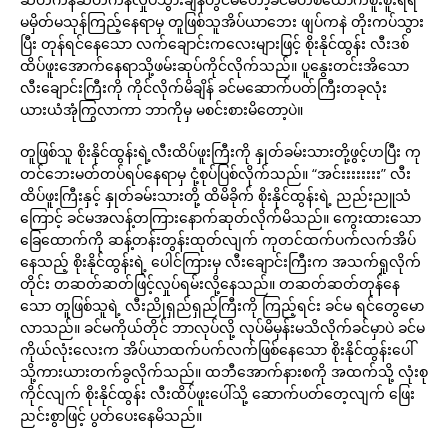
မမှိတ်မသုန်ကြည့်နေရာမှ တူဖြစ်သူအိပ်ယာဘေး ဖျပ်ကနဲ တိုးကပ်သွား
ပြီး တုန်ရင်နေသော လက်ချောင်းကလေးများဖြင့် စိုးနိုင်ထွန်း လီးဒစ်
ထိပ်ဖူးအောက်နေရာသို့ဖမ်းဆုပ်ကိုင်လိုက်သည်။ ပူနွေးတင်းအိသော
လီးချောင်းကြီးကို ကိုင်လိုက်မိချိန် ခင်မဆောက်ပတ်ကြီးတခုလုံး
ယားယံအုံကြွလာကာ ဘာကိုမှ မစင်းစားမိတော့ပဲ။
တူဖြစ်သူ စိုးနိုင်ထွန်းရဲ့လီးထိပ်ဖူးကြီးကို နှုတ်ခမ်းသားတို့ဖွင့်ဟပြီး ကု
တင်ဘေးမတ်တပ်ရပ်နေရာမှ ငုံ့စုပ်ပြစ်လိုက်သည်။ “အင်းးးးးးးး” လီး
ထိပ်ဖူးကြီးနှင့် နှုတ်ခမ်းသားတို့ ထိမိခိုက် စိုးနိုင်ထွန်းရဲ့ ညည်းညူသံ
ကြောင့် ခင်မအလန့်တကြားနောက်ဆုတ်လိုက်မိသည်။ ကွေးထားသော
ခြေထောက်ကို ဆန့်တန်းတွန်းထုတ်လျက် ကုတင်ထက်ပက်လက်အိပ်
နေသည့် စိုးနိုင်ထွန်းရဲ့ ပေါင်ကြားမှ လီးချောင်းကြီးက အသက်ရှုလိုက်
တိုင်း တဆတ်ဆတ်ဖြင့်လှုပ်ရမ်းလို့နေသည်။ တဆတ်ဆတ်တုန်နေ
သော တူဖြစ်သူရဲ့ လီးညိုရှည်ရှည်ကြီးကို ကြည့်ရင်း ခင်မ ရင်တွေမော
လာသည်။ ခင်မကိုယ်တိုင် ဘာလုပ်လို့ လုပ်မိမှန်းမသိလိုက်ခင်မှာပဲ ခင်မ
ကိုယ်လုံးလေးက အိပ်ယာထက်ပက်လက်ဖြစ်နေသော စိုးနိုင်ထွန်းပေါ်
သို့ကားယားတက်ခွလိုက်သည်။ ထဘီအောက်နားစကို အထက်သို့ လုံးစု
ကိုင်လျက် စိုးနိုင်ထွန်း လီးထိပ်ဖူးပေါ်သို့ ဆောက်ပတ်တေ့လျက် ဖြေး
ညင်းစွာဖြင့် ပွတ်ပေးနေမိသည်။