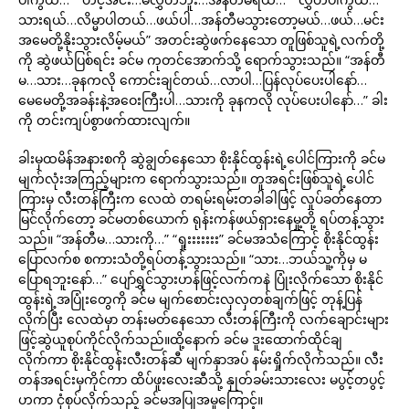
သားရယ်…လိမ္မာပါတယ်…ဖယ်ပါ…အန်တီမသွားတော့မယ်…ဖယ်…မင်း
အမေတို့နိုးသွားလိမ့်မယ်” အတင်းဆွဲဖက်နေသော တူဖြစ်သူရဲ့လက်တို့
ကို ဆွဲဖယ်ပြစ်ရင်း ခင်မ ကုတင်အောက်သို့ ရောက်သွားသည်။ “အန်တီ
မ…သား…ခုနကလို ကောင်းချင်တယ်…လာပါ…ပြန်လုပ်ပေးပါနော်…
မေမေတို့အခန်းနဲ့အဝေးကြီးပါ…သားကို ခုနကလို လုပ်ပေးပါနော်…” ခါး
ကို တင်းကျပ်စွာဖက်ထားလျက်။
ခါးမှထမိန်အနားစကို ဆွဲချွတ်နေသော စိုးနိုင်ထွန်းရဲ့ပေါင်ကြားကို ခင်မ
မျက်လုံးအကြည့်များက ရောက်သွားသည်။ တူအရင်းဖြစ်သူရဲ့ပေါင်
ကြားမှ လီးတန်ကြီးက လေထဲ တရမ်းရမ်းတခါခါဖြင့် လှုပ်ခတ်နေတာ
မြင်လိုက်တော့ ခင်မတစ်ယောက် ရုန်းကန်ဖယ်ရှားနေမှု့တို့ ရပ်တန့်သွား
သည်။ “အန်တီမ…သားကို…” “ရှုးးးးးးး” ခင်မအသံကြောင့် စိုးနိုင်ထွန်း
ပြောလက်စ စကားသံတို့ရပ်တန့်သွားသည်။ “သား…ဘယ်သူ့ကိုမှ မ
ပြောရဘူးနော်…” ပျော်ရွှင်သွားဟန်ဖြင့်လက်ကနဲ ပြုံးလိုက်သော စိုးနိုင်
ထွန်းရဲ့အပြုံးတွေကို ခင်မ မျက်စောင်းလှလှတစ်ချက်ဖြင့် တုန့်ပြန်
လိုက်ပြီး လေထဲမှာ တန်းမတ်နေသော လီးတန်ကြီးကို လက်ချောင်းများ
ဖြင့်ဆွဲယူစုပ်ကိုင်လိုက်သည်။ထို့နောက် ခင်မ ဒူးထောက်ထိုင်ချ
လိုက်ကာ စိုးနိုင်ထွန်းလီးတန်ဆီ မျက်နှာအပ် နမ်းရှိုက်လိုက်သည်။ လီး
တန်အရင်းမှကိုင်ကာ ထိပ်ဖူးလေးဆီသို့ နှုတ်ခမ်းသားလေး မပွင့်တပွင့်
ဟကာ ငုံစုပ်လိုက်သည့် ခင်မအပြုအမူကြောင့်။