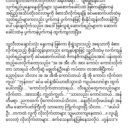
င်းးးးးရှုးးးးးးကောင်းလိုက်တာ အန်တီမရာ….” ပျစ်ချွဲနေသော
သုက်ရည်ပူနွေးနွေးကြီးများ သူမစောက်ခေါင်းထဲ ဗြစ်ကနဲဗြစ်ကနဲ
အပြည့်အသိပ်တိုးဝင်လာမှုကို ခံစားသိလိုက်ရချိန် ခင်မစောက်ပတ်ထဲမှ
သုတ်ရည်များကလည်း ပွက်ကနဲ ပွက်ကနဲဖြင့် စိုးနိုင်ထွန်းလီးတန်ကြီး
ပေါ် ပန်းချလိုက်သည်။ အဒေါ်ဖြစ်သူရဲ့ဆောက်ရည်များက ဆောက်
ခေါင်းထဲမှ ပွက်ကနဲပွက်ကနဲ ထွက်ကျလာပြီး။
သူ့လီးတချောင်းလုံး နွေးကနဲ ဖြစ်ကာ စိုရွှဲသွားသည့် အရသာကို ခံစား
လိုက်ရသည့် စိုးနိုင်ထွန်းမှာလည်း ကျေနပ်စွာဖြင့် သူ့လီးထဲမှ လက်ကျန်
သုတ်ရည်များကို ခင်မစောက်ပတ်ထဲ ဇိကနဲဇိကနဲမြည်အောင် ပန်းထုတ်
ထည့်ပေးလိုက်တော့သည်။ “အ အ အီး ဟီး အား ကောင်း ကောင်းလိုက်
တာ သားရယ် လီးကိုဆွဲ မချွတ်နဲ့ဦးနော် ကပ်ထား တအားဖိပြီးကပ်
ညှောင့်ပေး သိလား အ အ အိအိ ကောင်းတယ် အို့ အို ကောင်း လိုက်တာ
ကွယ်” “ဘုန်းးးးး” ခင်မ ဖင်နဲ့အိပ်ယာထိသွားသံ ကျယ်လောင်စွာ ထွက်
ပေါ်လာပြီး…. “ကောင်းလိုက်ထာသားရယ်… လီးရည်တွေကလည်းများ
လိုက်တာ….အားးးးရှီး..ကျွတ်ကျွတ်…” “သားလည်း ကောင်းတယ်…အန်
တီမရာ…ညကထက် ပိုကောင်းတယ်သိလား….နေ့တိုင်းလိုးမယ်နော် အန်
တီမ ဆောက်ပတ်ကြီးကို သားတော့ ကြိုက်သွားပြီ သိလား….” “ဖယ်ပါ
ဦး…တကထဲ လူကို လိုးလိုက်တာများ သူ့မယားကျနေတာပဲ….။ လူပျို
လေးတဲ့ လိုးလိုက်တာများ….စက်သေနတ်နဲ့ပြစ်နေသလိုပဲ…ဟွန်းးးး”။