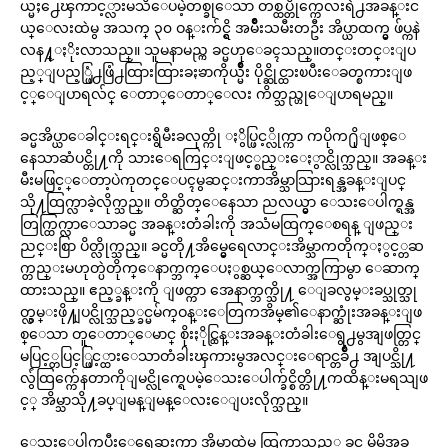
ယ္မႈ႕ေၾကာင့္လားမသိေပမဲ့တစ္ခုေသာ တစ္ထပ္တိုက္ကေလးရဲ႕အခန္းင
ယ္ေလးထဲမွ အသက္ ၃၀ ဝန္းက်င္ရွိ အမ်ိဳးသမီးတဦး အိပ္ယာထက္မွ ဖ်ပ္ကနဲ
လန႔္ႏိုးလာသည္။ သူမနာမည္က ခင္မဟုေခၚသည္။တင္းတင္းျပ
ည့္ျပည့္ဖြံ႕ဖြံ႕ထြားထြားခႏၶာကိုယ္မ်ိဳး ပိုင္ဆိုင္ထားၿပီးေခတ္စကားျဖ
င့္ေျပာရလ်င္ ေတာ္ေတာ္ေလး ကိတ္သည္ဟုေျပာရမည္။
ခင္မအိပ္ယာေခါင္းရင္းရွိမီးခလုတ္ကို ႏွိပ္ဖြင့္လိုက္ကာ ကပိုက႐ိုျဖစ္ေ
နေသာဆံပင္တို႔ကို သားေရကြင္းျဖင့္စည္းေႏွာင္လိုက္သည္။ အခန္း
မီးမဖြင့္ေတာ့ပဲကုတင္ေပၚမွဆင္းကာအိမ္သာသြားရန္အခန္းျပင္
သို႔ထြက္လာခဲ့လိုက္သည္။ တိတ္ဆိတ္ေနေသာ ညလယ္မွာ ေသးေပါက္ရန္အ
တြက္ထြက္လာေသာခင္မ အခန္းတံခါးကို အသံမထြက္ေစရန္ ျဖည္း
ညင္းစြာ ပိတ္လိုက္သည္။ ခင္မတို႔အိမ္မွေရေလာင္းအိမ္သာကတိုက္ႏွင့္တဆ
က္တည္းမဟုတ္ပဲတိုက္ေနာက္ဘက္ေပႏွစ္ဆယ္ေလာက္အကြာမွာ ေဆာက္
ထားသည္။ ဧည့္ခန္းကို ျဖတ္ကာ အေနာက္ဘက္သို႔ ေျခလွမ္းခပ္သုတ္သု
တ္လွမ္းဖို႔ျပင္လိုက္သည့္ခင္မမ်က္ဝန္းေတြကအိမ္၏ေနာက္ဆုံးအခန္းျဖ
စ္ေသာ တူေတာ္ေမာင္ စိုးႏိုင္ထြန္းအခန္းတံခါးေရွ႕မွအျဖတ္တြင္
မပြင့္တပြင့္ဖြင့္ထားေသာတံခါးၾကားမွအလင္းေရာင္တခ်ိဳ႕ အျပင္သို႔
လွ်ံထြက္က်ေနတာကိုျမင္လိုက္ရေပမဲ့ေသးေပါက္ခ်င္စိတ္တို႔ကထိန္းမရသျဖ
င့္ အိမ္သာသို႔ခပ္ျမန္ျမန္ေလးေျပးလိုက္သည္။
ေသးေပါက္ၿပီးေရေဆးကာ အိမ္သာထဲမွ ထြက္လာသည့္ ခင္မ မိမိအခ