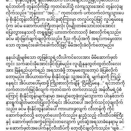
ရင်ဘတ်ကို တွန်းလိုက်ပြီး ကုတင်ပေါ်သို့ လဲကျသွားအောင် တွန်းလှဲချ
လိုက်သည်။ “ဘုန်းးးးး” “အင့်….” ကုတင်ထက် ပက်လက်လဲကျသွားပေ
မဲ့ စိုးနိုင်ထွန်းလီးကြီးက ပေါင်ခွဆုံကြားမှာ တလှုပ်လှုပ်ဖြင့် လှုပ်ရမ်းနေ
ပုံက ခင်မ ဆောက်ပတ်ကြီးတခုလုံး ပိုးမျိုးတစ်သောင်းဝင်အောင်း
ပြေးလွှားနေသလို တရွရွဖြင့် ယားတက်လာသလို ခံစားလိုက်ရသည်။
ခင်မ ဆုံးဖြတ်ချက်ချလိုက်သည်။ ဒီည ကိုယ့်အကို အရင်းကမွေးထား
သော တူအရင်းခေါက်ခေါက်လီးဖြင့် မိမိအလိုးခံလိုက်တော့မည်။
နုနယ်ပျိုမျစ်သော တူဖြစ်သူရဲ့လီးပါကင်လေးအား မိမိဆောက်ဖုတ်
တွင်း သက်ဆင်းခိုအောင်းခိုင်းပြစ်မည်။ လူပျိုနုနုထွတ်ထွတ်လီးလေး
အား မြိန်ရည်ယှက်ရည် အရသာခံဖို့ ဘာမှမတွေးတော့ပဲ ခံပြစ်လိုက်
တော့မည်။ အိပ်ယာထက်မှ စိုးနိုင်ထွန်း သူ့အဒေါ်ရဲ့ မျက်နှာကို ကြည့်
နေရင်း အိပ်ယာပေါ်မှထဖို့ ကြိုးစားလိုက်ချိန် “ငြိမ်ငြိမ်နေ…” ရင်ဘတ်ကို
လက်တဘက်ဖြင့်ဖိလျက် ကုတင်ထက် တက်လာသည့် အန်တီမရဲ့ပုံစံ
ကြောင့် စိုးနိုင်ထွန်းမျက်နှာမှာ အပျော်တွေဖုံးလွှမ်းသွားကာ ပါးနှစ်ဘက်
နားရွက်ချိတ်မတတ်ပြုံးလိုက်ရင်း အိပ်ယာပေါ် အလိုက်သင့်လှဲချလိုက်
သည်။ ခင်မ စိုးနိုင်ထွန်းခါးပေါ် ကားယားခွလျက် လီးတန်ကို ကိုင်
ဆောက်ဖုတ်ဝသို့ တေ့ပွတ်ပေးလိုက်သည်။ နူးညံ့သည့် လီးထိပ်ဒစ်ကြီး
နှင့် ဆောက်ဖုတ်အကွဲကြောင်းတလျောက် ပွတ်ဆွဲအရသာခံနေရာမှ ခင်
မ ဆောက်ဖုတ်အပေါက်နှင့်လီးထိပ်ကို တေ့ထိုင်ချလိုက်သည်။ “ဗျစ်….”