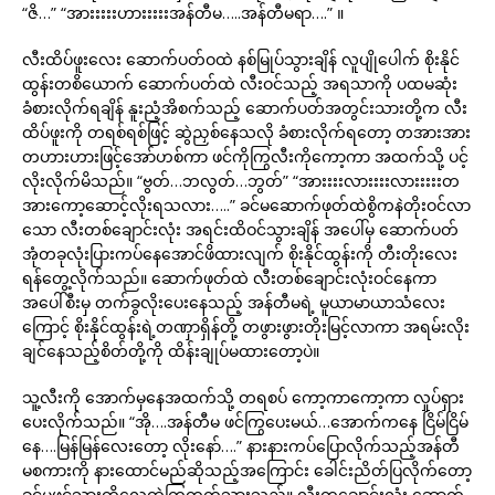
“ဇိ…” “အားးးးးဟားးးးးအန်တီမ…..အန်တီမရာ….” ။
လီးထိပ်ဖူးလေး ဆောက်ပတ်ဝထဲ နစ်မြုပ်သွားချိန် လူပျိုပေါက် စိုးနိုင်
ထွန်းတစိယောက် ဆောက်ပတ်ထဲ လီးဝင်သည့် အရသာကို ပထမဆုံး
ခံစားလိုက်ရချိန် နူးညံ့အိစက်သည့် ဆောက်ပတ်အတွင်းသားတို့က လီး
ထိပ်ဖူးကို တရစ်ရစ်ဖြင့် ဆွဲညှစ်နေသလို ခံစားလိုက်ရတော့ တအားအား
တဟားဟားဖြင့်အော်ဟစ်ကာ ဖင်ကိုကြွလီးကိုကော့ကာ အထက်သို့ ပင့်
လိုးလိုက်မိသည်။ “ဗွတ်…ဘလွတ်…ဘွတ်” “အားးးးလားးးးလားးးးးတ
အားကော့ဆောင့်လိုးရသလား…..” ခင်မဆောက်ဖုတ်ထဲစွိကနဲတိုးဝင်လာ
သော လီးတစ်ချောင်းလုံး အရင်းထိဝင်သွားချိန် အပေါ်မှ ဆောက်ပတ်
အုံတခုလုံးပြားကပ်နေအောင်ဖိထားလျက် စိုးနိုင်ထွန်းကို တီးတိုးလေး
ရန်တွေ့လိုက်သည်။ ဆောက်ဖုတ်ထဲ လီးတစ်ချောင်းလုံးဝင်နေကာ
အပေါ်စီးမှ တက်ခွလိုးပေးနေသည့် အန်တီမရဲ့ မူယာမာယာသံလေး
ကြောင့် စိုးနိုင်ထွန်းရဲ့တဏှာရှိန်တို့ တဖွားဖွားတိုးမြင့်လာကာ အရမ်းလိုး
ချင်နေသည့်စိတ်တို့ကို ထိန်းချုပ်မထားတော့ပဲ။
သူ့လီးကို အောက်မှနေအထက်သို့ တရစပ် ကော့ကာကော့ကာ လှုပ်ရှား
ပေးလိုက်သည်။ “အို….အန်တီမ ဖင်ကြွပေးမယ်…အောက်ကနေ ငြိမ်ငြိမ်
နေ….မြန်မြန်လေးတော့ လိုးနော်….” နားနားကပ်ပြောလိုက်သည့်အန်တီ
မစကားကို နားထောင်မည်ဆိုသည့်အကြောင်း ခေါင်းညိတ်ပြလိုက်တော့
ခင်မဖင်သားတို့လေထဲကြွတက်သွားသည်။ လီးတချောင်းလုံး ဆောက်