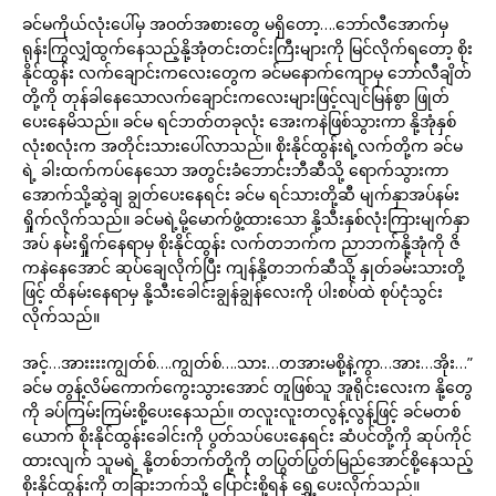
ခင်မကိုယ်လုံးပေါ်မှ အဝတ်အစားတွေ မရှိတော့….ဘော်လီအောက်မှ
ရုန်းကြွလျှံထွက်နေသည့်နို့အုံတင်းတင်းကြီးများကို မြင်လိုက်ရတော့ စိုး
နိုင်ထွန်း လက်ချောင်းကလေးတွေက ခင်မနောက်ကျောမှ ဘော်လီချိတ်
တို့ကို တုန်ခါနေသောလက်ချောင်းကလေးများဖြင့်လျင်မြန်စွာ ဖြုတ်
ပေးနေမိသည်။ ခင်မ ရင်ဘတ်တခုလုံး အေးကနဲဖြစ်သွားကာ နို့အုံနှစ်
လုံးစလုံးက အတိုင်းသားပေါ်လာသည်။ စိုးနိုင်ထွန်းရဲ့လက်တို့က ခင်မ
ရဲ့ ခါးထက်ကပ်နေသော အတွင်းခံဘောင်းဘီဆီသို့ ရောက်သွားကာ
အောက်သို့ဆွဲချ ချွတ်ပေးနေရင်း ခင်မ ရင်သားတို့ဆီ မျက်နှာအပ်နမ်း
ရှိုက်လိုက်သည်။ ခင်မရဲ့မို့မောက်ဖွံ့ထားသော နို့သီးနှစ်လုံးကြားမျက်နှာ
အပ် နမ်းရှိုက်နေရာမှ စိုးနိုင်ထွန်း လက်တဘက်က ညာဘက်နို့အုံကို ဇိ
ကနဲနေအောင် ဆုပ်ချေလိုက်ပြီး ကျန်နို့တဘက်ဆီသို့ နှုတ်ခမ်းသားတို့
ဖြင့် ထိနမ်းနေရာမှ နို့သီးခေါင်းချွန်ချွန်လေးကို ပါးစပ်ထဲ စုပ်ငုံသွင်း
လိုက်သည်။
အင့်…အားးးးကျွတ်စ်….ကျွတ်စ်….သား…တအားမစို့နဲ့ကွာ…အား…အိုး…”
ခင်မ တွန့်လိမ်ကောက်ကွေးသွားအောင် တူဖြစ်သူ အူရိုင်းလေးက နို့တွေ
ကို ခပ်ကြမ်းကြမ်းစို့ပေးနေသည်။ တလူးလူးတလွန့်လွန့်ဖြင့် ခင်မတစ်
ယောက် စိုးနိုင်ထွန်းခေါင်းကို ပွတ်သပ်ပေးနေရင်း ဆံပင်တို့ကို ဆုပ်ကိုင်
ထားလျက် သူမရဲ့ နို့တစ်ဘက်တို့ကို တပြွတ်ပြွတ်မြည်အောင်စို့နေသည့်
စိုးနိုင်ထွန်းကို တခြားဘက်သို့ ပြောင်းစို့ရန် ရွှေ့ပေးလိုက်သည်။