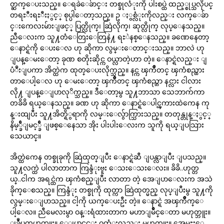
တ္ဆက္ေပးသည္။ ေရခဲေခ်ာင္း တစ္ခုလံုးကို ပါးစပ္ထဲ ထည့္စုပ္သလိုပင္
တရႊီးရႊီးႏွင့္ စုပ္ပါေတာ့သည္။ ဥ ႏွစ္လံုးကိုလည္း လက္ေခ်ာ
င္းကေလးမ်ားျဖင့္ ပြတ္လိုက္၊ ဆြဲလိုက္၊ ဆုတ္လိုက္ လုပ္ေနသည္။
ညီေလးက သူ႔တံေတြးေတြနဲ႔ ရႊဲနစ္ေနသည္။ ခဏေနေတာ့
ေနာင္ရဲကို ေပးေလ ဟု ဆိုကာ လွမ္းေတာင္းသည္။ ဘာလဲ ဟု
ျပန္ေမးေတာ့ ခုဏ စတိုးဆိုင္က ဝယ္လာတဲ့ဟာ တဲ့။ ေနာင္ရဲလည္း ျ
ပံဳးျပကာ အိတ္ထဲက ထုတ္ေပးလိုက္သည္။ နင္က ၾကိဳတင္ ၾကံစည္ထား
တာေပါ့ေလ ဟု ေမးေတာ့ ၾကိဳတင္ ၾကံစည္တာ နင္လား ငါလား
လို႔ ျပန္ေျပာလုိက္သည္။ ဒီေတာ့မွ သူ႔ဘာသာ သေဘာက်ကာ
တခိခိ ရယ္ေနသည္။ ခဏ ဟု ဆိုကာ ေနာင္ရဲေပါင္ၾကားထဲကေန ကု
န္းထျပီး သူ႔အိတ္ရိွရာကို လမ္းေလွ်ာက္သြားသည္။ တတုန္တုန္ႏွင့္
နိမ့္ခ်ီျမင့္ခ်ီ ျဖစ္ေနေသာ အိုး ပါးပါးေလးက သူကို ရယ္ျပသြား
သေယာင္။
အိတ္ထဲကေန တစ္ခုခုကို ဆြဲထုတ္ျပီး ေနာင္ရဲဆီ ျပန္လာျပီး ျပသည္။
သူ႔လက္ထဲ ပါလာတာက ကြန္ဒံုးဗူး ေသးေသးေလး။ ခိခိ..ဟုတ္တ
ယ္..ငါက အရင္ထဲက ၾကံစည္ျပီး လာတာ တဲ့ အေျပာေလးက အသဲ
ခိုက္ေစသည္။ ကြန္ဒံုး တစ္ခုကို ထုတ္ကာ ဆြဲထုတ္မည္ လုပ္ျပီးမွ သူ႔ကို
လွမ္းေျပာသည္။ ငါ့ကို ယက္ေပးဦး တဲ့။ ေနာင္ရဲ အၾကိဳက္ေ
ပါ့ေလ။ ညီမေလးမွာ ဝန္းရံထားတာက မဟာျမဳိင္ေတာ မဟုတ္ဘူး။
ျခဳံပုတ္မဟုတ္ဘူး။ ေျပာင္ရွင္း ဂတံုးလည္း မဟုတ္ဘူး။ အေမႊးေ