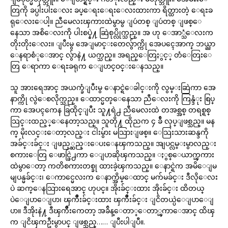
တြကို ခပ္ပါးပါးေလး ခပ္ေရးေရးေလးထားကာ ရိတ္ထားတဲ့ ေရႊခ
ရုေလးေပါ့။ ညီမေလးၾကားထဲမွာမွ ျပဴတစ္ ျပဴတစ္ ျဖစ္ေ
နေသာ အစိေလးကို ပါးစပ္နဲ႔ ဆြဲစုပ္လိုက္သည္။ အ ဟု ေအာ္သံေလးက
တိုးတိုးေလး။ ျပီးမွ အေျမာင္းတေလွ်ာက္ကို အေပၚေအာက္ ဘယ္ညာ
ေနရာစံုေအာင္ လွ်ာနဲ႔ ယက္သည္။ အရည္ေတြႏွင့္ တံေတြးေ
တြ ေရာကာ ေရႊခရုက ေျပာင္ဝင္းေနသည္။
သူ အားရေအာင္ အယက္ခံျပီးမွ ေနာင္ရဲေခါင္းကို လွမ္းဆြဲကာ အေ
နာက္ကို လွဲေစလိုက္သည္။ ေထာင္မတ္ေနေသာ ညီေလးကို ကြန္ဒံုး စြပ္
ကာ အေပၚကေန ခြထိုင္ျပီး သူ႔ရဲ႕ ညီမေလးထဲ တအစ္အစ္ တရစ္ရစ္
သြင္းထည့္ေနေတာ့သည္။ သူတို႔ ထိုညက ၄ ခ်ီ လုပ္ျဖစ္သည္။ မန
က္ မိုးလင္းေတာ့လည္း ငါးမွ်ား မသြားျဖစ္။ ေသြးသားဆန္ဒကို
အခ်င္းခ်င္း ျဖည့္ဆည္းေပးေနၾကသည္။ အျပင္လမ္းမွာလည္း
စကားေတြ ေဖာင္ဖြဲ႕ကာ ေျပာဆိုၾကသည္။ ႏွစ္ေယာက္ၾကား
ထဲမွာေတာ့ ကတိစကားတစ္ခု ထားခဲ့ၾကသည္။ ေနာင္ရဲက အမိေျမ
မျပန္မခ်င္း၊ ေကာင္မေလးက ေနာက္အိမ္ေထာင္ မက်မခ်င္း ဒီလိုေလး
ပဲ ဆက္ေနသြားရေအာင္ ဟုပင္။ အိုးခ်င္းထား အိုးခ်င္း ထိတယ္
ပဲေျပာေျပာ၊ ၾကိဳးခ်င္းထား ၾကိဳးခ်င္း ျငိတယ္ပဲေျပာေျ
ပာ။ ဒီအိုးနဲ႔ ဒီၾကိဳးကေတာ့ အခ်ိန္ေတာ္ေတာ္ၾကာေအာင္ ထိၾ
က ျငိၾကဦးမွာပင္ ျဖစ္သည္…… ျပီးပါျပီ။.