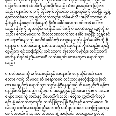
ခြောက်သေးတဲ့ ဆံပင်ကို နမ်းလိုက်သည်။ ခံစားမှုအဟုန်က မြင့်လာ
သည်။ နောက်ကျောကို သိုင်းဖက်လိုက်ကာ ကျောကုန်းကို ပွတ်ပြီး သူ့ရဲ့
ရိုးရာဝတ်စုံလေးကို ချွတ်လိုက်သည်။ လိမ်မော်သီး အကြီးစားအရွယ်
နို့အုံနှင့် ပန်းရောင်သန်းနေတဲ့ နို့သီးခေါင်းလေးက ဝင်းကနဲ ပေါ်လာ
သည်။ နို့အုံကို ဆုတ်ကိုင်ကာ နို့သီးခေါင်းကို ပါးစပ်ထဲထည့် ဆွဲငုံလိုက်
သည်။ ကောင်မလေးက ဖီးလ်တအားတက်ကာ ခေါင်းမော့ပြီး သူ့ရင်ခွင်
ထဲ ရောက်နေသည့် နောင်ရဲခေါင်းကို လာဖွနေသည်။ နို့သီးခေါင်းကို စို့
နေရာမှ ကောင်မလေးရဲ့ တင်သားတွေကို ဆုတ်နယ်လိုက်သည်။ သူတို့
လူမျိုးက ရင်သားကြီးပြီး တင်သားက အဲ့လောက်မကြီး။ တင်သားကို
ဆုတ်နယ်ရင်းနဲ့ ညီမလေးဆီ လက်ချောင်းလေးတွေက ရောက်သွား
သည်။
ကောင်မလေးကို ဖက်ထားရင်းနှင့် အနောက်ကနေ သိုင်းဖက် ထား
သောကြောင့် ညီမလေးဆီ မရောက်ခင် တင်သား နှစ်လုံးကြားမှ ဖြတ်
ကာ ခရေပွင့်ကို ရောက်သွားသည်။ နို့စို့နေရင်းနှင့်ပင် ခရေပွင့်ကို ရန်ရှာ
နေခြင်းပင် ဖြစ်သည်။ ထို့နောက် ခရေပွင့်နှင့် ညီမလေးကြားက အသား
မြောင်းလေးကို လက်နှင့် ဖိပေးလိုက်သည်။ ဖိလိုက် လွှတ်လိုက်လုပ်
ရင်း နို့ နှစ်ဘက်ကိုလည်း ဘယ်ပြန်ညာပြန် စို့ရင်းနှင့် ကောင်မလေး ဖီး
လ်တွေ တက်လာသည်။ ညီမလေးကို မထိရသေးပေ။ ခဏကြာတော့မှ
လက်ခလယ်ကို သုံးကာ ညီမလေးရဲ့ အမြောင်း တလျှောက် ပွတ်ဆွဲ