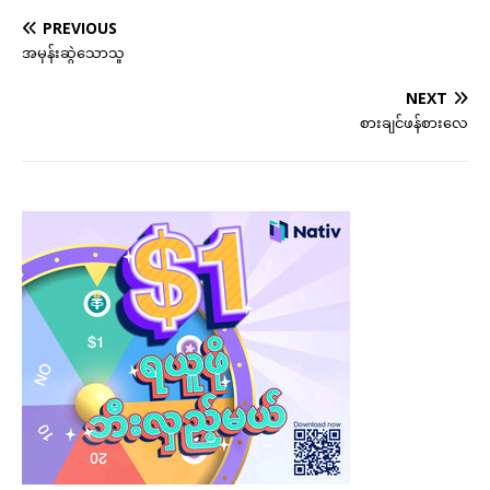
PREVIOUS
အမုန်းဆွဲသောသူ
NEXT
စားချင်ဖန်စားလေ