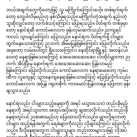
ဘယ်အချက်တွေကိုတော့ဖြင့် သူ မကြိုက်ကြောင်းပေါ့။ တစ်ရက်ရက်
တော့ တွေ့ပါလိမ့်မည်ဟု နှစ်သိမ့်ရသည်။ မကြိုက်တဲ့အချက် နည်းတဲ့
သူဆိုလျှင်တော့ လက်ခံသင့်ကြောင်း ပြောရသည်။ ပိတ်ရက် တစ်ခုမှာ
တော့ နောင်ရဲဆီ ကောင်မလေးက ဖုန်းလှမ်းဆက်သည်။ ညကျရင်
ကလပ် သွားချင်ကြောင်း ပြောသည်။ နောင်ရဲက ပိတ်ရက်မို့ ငါးမျှား
ထွက်နေသောကြောင့် ညဘက် အိမ်မပြန်ဖြစ်ကြောင်း ပြောလိုက်သည်။
အခုတော့ လမ်းပေါ်တွင် ရှိသေးကြောင်း၊ နေထိုင်ရာမြို့နှင့် အတန်ငယ်
ဝေးတဲ့ နေရာဖြစ်သောကြောင့် အေးအေးဆေးဆေး ငါးထိုင်မျှားကာ ည
ဘက် အိပ်ပြီးမှ နောက်ရက် အေးအေးဆေးဆေး ပြန်လာမည်
ဖြစ်ကြောင်း ပြောလိုက်သည်။ ကောင်မလေးက နေရာမေးတော့ ကုမ်ပ
ဏီက လူတွေနှင့် သွားနေကျနေရာဖြစ်သောကြောင့် ပြောပြလိုက်သည်။
ကောင်မလေးက အပြန် ဂရုတစိုက် ကားမောင်းပြန်လာရန် ပြောကာ ဖုန်း
ချသွားသည်။
နောင်ရဲလည်း ငါးမျှားသည့်နေရာကို အရင် မသွားသေးပဲ တည်းခိုမည့်
နေရာကို အရင်သွားကာ အထုပ်အပိုးတွေ ချထားလိုက်သည်။ တည်းခို
နေရာတွင်ပင် ညစာစားမည်ဟု ပြောထားလိုက်သည်။ မျှားလို့ရလာတဲ့
ငါးများ ထည့်ရန်အတွက် ရေခဲများကိုလည်း လိုချင်ကြောင်း ပြောလိုက်
သည်။ ဒီလိုနေရာတွေက ငါးမျှားသူများ တည်းတာများသဖြင့် လိုအပ်
သည်များကို စီစဉ်ပေးကြသည်။ သို့နှင့် တအောင့်လောက် နားကာ