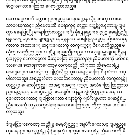
ခ်ာင္းေလးေတြက ေရာက္သြားသည္။
ေကာင္မေလးကို ဖက္ထားရင္းႏွင့္ အေနာက္ကေန သိုင္းဖက္ ထားေ
သာေၾကာင့္ ညီမေလးဆီ မေရာက္ခင္ တင္သား ႏွစ္လံုးၾကားမွ ျဖ
တ္ကာ ခေရပြင့္ကို ေရာက္သြားသည္။ ႏို႔စို႔ေနရင္းႏွင့္ပင္ ခေရပြင့္ကို
ရန္ရွာေနျခင္းပင္ ျဖစ္သည္။ ထို႔ေနာက္ ခေရပြင့္ႏွင့္ ညီမေလးၾ
ကားက အသားေျမာင္းေလးကို လက္ႏွင့္ ဖိေပးလိုက္သည္။ ဖိ
လိုက္ လႊတ္လိုက္လုပ္ရင္း ႏို႔ ႏွစ္ဘက္ကိုလည္း ဘယ္ျပန္ညာျပန္ စို႔ရ
င္းႏွင့္ ေကာင္မေလး ဖီးလ္ေတြ တက္လာသည္။ ညီမေလးကို မထိရေ
သးေပ။ ခဏၾကာေတာ့မွ လက္ခလယ္ကို သံုးကာ ညီမေလးရဲ႕
အေျမာင္း တေလွ်ာက္ ပြတ္ဆြဲလိုက္သည္။ အရည္ေတြ စိုရႊဲကာ ကပ္
ပါလာသည္။ အရည္ရႊဲတာ ေသခ်ာေတာ့မွ ညီမေလးထဲ လက္ခလယ္ကို
ထည့္ကာ ေမႊလိုက္သည္။ တအင္းအင္း ႏွင့္ အသံေတြ ထြက္လာသ
ည္။ ရုတ္တရက္ ေနာင္ရဲလက္ကို ဖယ္ျပီး တြန္းလွဲလိုက္သည္။ ေၾကာ
င္ေတာင္ေတာင္ ျဖစ္သြားေသာ ေနာင္ရဲကို ျပံဳးျပကာ ေနာင္ရဲရဲ႕
ညီေလးကို သူ႔လက္ဖဝါးႏုႏုေလးေတြႏွင့္ ကိုင္ကာ ထုေပးပါေ
တာ့သည္။
ဒီျမင္ကြင္းကေတာ့ ဘယ္လိုမွ မေမ့ႏိုင္သည့္ အျပံဳးေလးပင္ ျဖစ္သည္။
ထုေနရင္းမွ သူ႔ရဲ႕ နီရဲေနတဲ့ ႏႈတ္ခမ္းလႊာနဲ႔ ညီေလးကို မိ