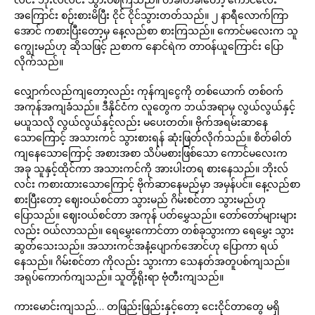
အကြောင်း စဉ်းစားမိပြီး ငိုင် ငိုင်သွားတတ်သည်။ ၂ နာရီလောက်ကြာ
အောင် ကစားပြီးတော့မှ နေ့လည်စာ စားကြသည်။ ကောင်မလေးက သူ
ကျွေးမည်ဟု ဆိုသဖြင့် ညစာက နောင်ရဲက တာဝန်ယူကြောင်း ပြော
လိုက်သည်။
လျှောက်လည်ကျတော့လည်း ကုန်ကျငွေကို တစ်ယောက် တစ်ဝက်
အကုန်အကျခံသည်။ ဒီနိုင်ငံက လူတွေက ဘယ်အရာမှ လွယ်လွယ်နှင့်
မယူသလို လွယ်လွယ်နှင့်လည်း မပေးတတ်။ ဗိုက်အရမ်းဆာနေ
သောကြောင့် အသားကင် သွားစားရန် ဆုံးဖြတ်လိုက်သည်။ စိတ်ဓါတ်
ကျနေသောကြောင့် အစားအစာ သိပ်မစားဖြစ်သော ကောင်မလေးက
အခု သူနှင့်ထိုင်ကာ အသားကင်ကို အားပါးတရ စားနေသည်။ ဘိုးလ်
လင်း ကစားထားသောကြောင့် ဗိုက်ဆာနေမည်မှာ အမှန်ပင်။ နေ့လည်စာ
စားပြီးတော့ ဈေးဝယ်စင်တာ သွားမည် ဂိမ်းစင်တာ သွားမည်ဟု
ပြောသည်။ ဈေးဝယ်စင်တာ အကုန် ပတ်မွှေသည်။ တော်တော်များများ
လည်း ဝယ်လာသည်။ ရေမွှေးကောင်တာ တစ်ခုသွားကာ ရေမွှေး သွား
ဆွတ်သေးသည်။ အသားကင်အနံ့ပျောက်အောင်ဟု ပြောကာ ရယ်
နေသည်။ ဂိမ်းစင်တာ ကိုလည်း သွားကာ သေနတ်အတူပစ်ကျသည်။
အရုပ်ကောက်ကျသည်။ သူတို့ရိုးရာ ဗုံတီးကျသည်။
ကားမောင်းကျသည်… တဖြည်းဖြည်းနှင့်တော့ ငေးငိုင်တာတွေ မရှိ