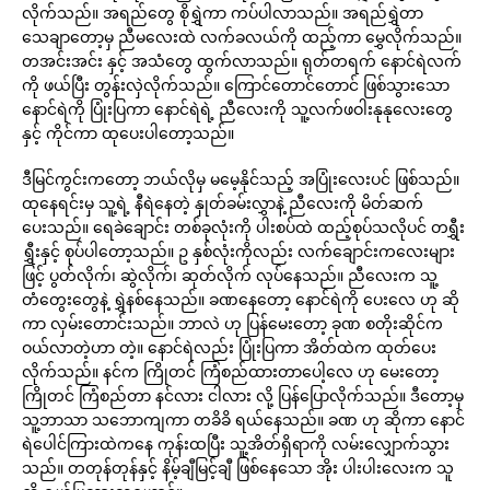
လိုက်သည်။ အရည်တွေ စိုရွှဲကာ ကပ်ပါလာသည်။ အရည်ရွှဲတာ
သေချာတော့မှ ညီမလေးထဲ လက်ခလယ်ကို ထည့်ကာ မွှေလိုက်သည်။
တအင်းအင်း နှင့် အသံတွေ ထွက်လာသည်။ ရုတ်တရက် နောင်ရဲလက်
ကို ဖယ်ပြီး တွန်းလှဲလိုက်သည်။ ကြောင်တောင်တောင် ဖြစ်သွားသော
နောင်ရဲကို ပြုံးပြကာ နောင်ရဲရဲ့ ညီလေးကို သူ့လက်ဖဝါးနုနုလေးတွေ
နှင့် ကိုင်ကာ ထုပေးပါတော့သည်။
ဒီမြင်ကွင်းကတော့ ဘယ်လိုမှ မမေ့နိုင်သည့် အပြုံးလေးပင် ဖြစ်သည်။
ထုနေရင်းမှ သူ့ရဲ့ နီရဲနေတဲ့ နှုတ်ခမ်းလွှာနဲ့ ညီလေးကို မိတ်ဆက်
ပေးသည်။ ရေခဲချောင်း တစ်ခုလုံးကို ပါးစပ်ထဲ ထည့်စုပ်သလိုပင် တရွှီး
ရွှီးနှင့် စုပ်ပါတော့သည်။ ဥ နှစ်လုံးကိုလည်း လက်ချောင်းကလေးများ
ဖြင့် ပွတ်လိုက်၊ ဆွဲလိုက်၊ ဆုတ်လိုက် လုပ်နေသည်။ ညီလေးက သူ့
တံတွေးတွေနဲ့ ရွှဲနစ်နေသည်။ ခဏနေတော့ နောင်ရဲကို ပေးလေ ဟု ဆို
ကာ လှမ်းတောင်းသည်။ ဘာလဲ ဟု ပြန်မေးတော့ ခုဏ စတိုးဆိုင်က
ဝယ်လာတဲ့ဟာ တဲ့။ နောင်ရဲလည်း ပြုံးပြကာ အိတ်ထဲက ထုတ်ပေး
လိုက်သည်။ နင်က ကြိုတင် ကြံစည်ထားတာပေါ့လေ ဟု မေးတော့
ကြိုတင် ကြံစည်တာ နင်လား ငါလား လို့ ပြန်ပြောလိုက်သည်။ ဒီတော့မှ
သူ့ဘာသာ သဘောကျကာ တခိခိ ရယ်နေသည်။ ခဏ ဟု ဆိုကာ နောင်
ရဲပေါင်ကြားထဲကနေ ကုန်းထပြီး သူ့အိတ်ရှိရာကို လမ်းလျှောက်သွား
သည်။ တတုန်တုန်နှင့် နိမ့်ချီမြင့်ချီ ဖြစ်နေသော အိုး ပါးပါးလေးက သူ