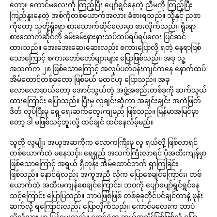
တော့။ ကောင်မလေးကို ကြည့်ပြီး ပျော်ရွှင်နေတဲ့ ညီမကို ကြည့်ပြီး
ကြည်နူးနေတဲ့ အစ်ကိုတစ်ယောက်အလား ခံစားရသည်။ သို့နှင့် ညစာ
ကိုတော့ သူတို့ရိုးရာ စားသောက်ဆိုင်လေးမှာ စားလိုက်သည်။ ရိုးရာ
စားသောက်ဆိုင်ကို ခမ်းခမ်းနားနားသပ်သပ်ရပ်ရပ်လေး ပြင်ဆင်
ထားသည်။ အေးအေးဆေးဆေးလည်း စကားပြောလို့ ရတဲ့ နေရာဖြစ်
သောကြောင့် စကားတော်တော်များများ ပြောဖြစ်သည်။ အခု သူ့
အသက်က ၂၈ ဖြစ်သောကြောင့် အလုပ်ပတ်ဝန်းကျင်ကနေ နောက်ထပ်
အိမ်ထောင်တစ်ခုတော့ ဖြစ်မယ် မထင်ဟု ပြောသည်။ အခု
လောလောဆယ်တော့ အောင်သွယ်တဲ့ အဖွဲ့အစည်းတစ်ခုကို ဆက်သွယ်
ထားကြောင်း ပြောသည်။ ပြီးမှ လူချင်းဆုံကာ အချင်းချင်း အကဲဖြတ်
ဒိတ် လုပ်ပြီးမှ ရှေ့ရေးဆက်တွေးကျမည် ဖြစ်သည်။ မြန်မာအမြင်မှာ
တော့ ဒါ မဖြစ်သင့်ဘူးလို့ ထင်ချင် ထင်နေလိမ့်မည်။
သူတို့ လူမျိုး အယူအဆကိုက လောကကြီးမှ လူ ရယ်လို့ ဖြစ်လာရင်
တစ်ယောက်ထဲ မနေသင့်။ ရေရှည် အသက်ကြီးလာရင် ပိုအထီးကျန်မှာ
ဖြစ်သောကြောင့် အရွယ် ရှိတုန်း အိမ်ထောင်ဘက် ရှာကြခြင်း
ဖြစ်သည်။ နောင်ရဲလည်း အကူအညီ လိုက ပြောစေချင်ကြောင်း၊ တစ်
ယောက်ထဲ အထီးမကျန်စေချင်ကြောင်း၊ ဘဝကို ပျော်ပျော်ရွှင်ရွှင်နေ
သင့်ကြောင်း ပြောပြသည်။ ဘာပဲဖြစ်ဖြစ် တစ်ခုခုတိုင်ပင်ချင်တာနဲ့ ဖုန်း
ဆက်လို့ ရကြောင်းလည်း ပြောလိုက်သည်။ ကောင်မလေးက ဘာပဲ
လိုလိုလား ဟု ပြန်မေးသည်။ နောင်ရဲက ဘယ်အချိန်ဖြစ်ဖြစ်လို့ ပြော