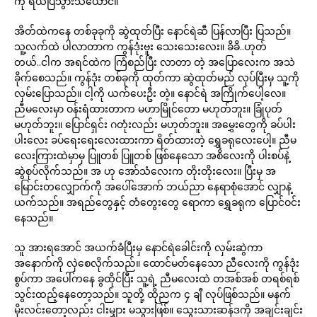
ကို ရယ်ပြသွားသယောင်။
အိတ်ထဲကနေ တစ်ခုခုကို ဆွဲထုတ်ပြီး နောင်ရဲဆီ ပြန်လာပြီး ပြသည်။
သူ့လက်ထဲ ပါလာတာက ကွန်ဒုံးဗူး သေးသေးလေး။ ခိခိ..ဟုတ်
တယ်..ငါက အရင်ထဲက ကြံစည်ပြီး လာတာ တဲ့ အပြောလေးက အသဲ
ခိုက်စေသည်။ ကွန်ဒုံး တစ်ခုကို ထုတ်ကာ ဆွဲထုတ်မည် လုပ်ပြီးမှ သူ့ကို
လှမ်းပြောသည်။ ငါ့ကို ယက်ပေးဦး တဲ့။ နောင်ရဲ အကြိုက်ပေါ့လေ။
ညီမလေးမှာ ဝန်းရံထားတာက မဟာမြိုင်တော မဟုတ်ဘူး။ ခြုံပုတ်
မဟုတ်ဘူး။ ပြောင်ရှင်း ဂတုံးလည်း မဟုတ်ဘူး။ အမွှေးတွေကို ခပ်ပါး
ပါးလေး ခပ်ရေးရေးလေးထားကာ ရိတ်ထားတဲ့ ရွှေခရုလေးပေါ့။ ညီမ
လေးကြားထဲမှာမှ ပြူတစ် ပြူတစ် ဖြစ်နေသော အစိလေးကို ပါးစပ်နဲ့
ဆွဲစုပ်လိုက်သည်။ အ ဟု အော်သံလေးက တိုးတိုးလေး။ ပြီးမှ အ
မြောင်းတလျှောက်ကို အပေါ်အောက် ဘယ်ညာ နေရာစုံအောင် လျှာနဲ့
ယက်သည်။ အရည်တွေနှင့် တံတွေးတွေ ရောကာ ရွှေခရုက ပြောင်ဝင်း
နေသည်။
သူ အားရအောင် အယက်ခံပြီးမှ နောင်ရဲခေါင်းကို လှမ်းဆွဲကာ
အနောက်ကို လှဲစေလိုက်သည်။ ထောင်မတ်နေသော ညီလေးကို ကွန်ဒုံး
စွပ်ကာ အပေါ်ကနေ ခွထိုင်ပြီး သူ့ရဲ့ ညီမလေးထဲ တအစ်အစ် တရစ်ရစ်
သွင်းထည့်နေတော့သည်။ သူတို့ ထိုညက ၄ ချီ လုပ်ဖြစ်သည်။ မနက်
မိုးလင်းတော့လည်း ငါးမျှား မသွားဖြစ်။ သွေးသားဆန်ဒကို အချင်းချင်း