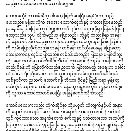
သည်။ ကောင်မလေးကတော့ ငါးမမျှား။
ဘေးနားထိုင်ကာ ဖမ်းမိတဲ့ ငါးတွေ ဖြုတ်ပေးပြီး ရေခဲပုံးထဲ ထည့်
ပေးသည်။ မုန့်စားလိုက် အအေး သောက်လိုက်နှင့် စကားပြောနေသည်။
ညနေ မိုးချုပ်စပြုတော့ ငါးမျှားတာကို ရပ်ကာ တည်းခိုရာ ပြန်ရန် ပြင်ရ
တော့သည်။ သူပါ လိုက်မည်ဟု ပြောသည်။ သို့နှင့် တည်းခိုရာ အခန်း
ကို ဖုန်းဆက်လိုက်သည်။ လူ နောက်တစ်ဦး ထပ်တိုးမည် ဖြစ်ကြောင်း
ကို လှမ်းပြောလိုက်သည်။ အခန်း တစ်ခန်း ထပ်တိုးပေးရန် ပြောတော့
ဘေးနားကနေ လှမ်းပြောသည်။ တစ်ခန်းထဲလည်း ပြသနာ မဖြစ်ပါဘူး
တဲ့။ မွေ့ယာတစ်ခု ထပ်တိုးခိုင်းလိုက်ပါတဲ့။ နောင်ရဲလည်း သူပြောသလို
တည်းခိုခန်းကို ပြောလိုက်သည်။ ညဘက် ဖြစ်လာမည့် အရေးက ခေါင်း
ထဲ ဝင်လာပြီး ညီလေးက တင်းသွားသည်။ လမ်းတွင် စတိုးဆိုင်ငယ်
တစ်ခုဝင်ကာ ညဘက် သောက်ရန် ဘီယာ၊ ဝိုင်နှင့် မြည်းစရာ မုန့်တွေ
ဝယ်လိုက်သည်။ ကောင်မလေးက မုန့်တွေ ရွေးနေတုန်း ကွန်ဒုံး တစ်ဗူး
ကို ယူကာ ကောင်တာတွင်ပေးပြီး အမြန်ငွေရှင်းလိုက်သည်။
ကောင်မလေးကလည်း တိုက်ဆိုင်စွာ သို့မဟုတ် သိလျှက်နှင့်ပင် အနား
ကို ရောက်လာသည်။ ကောင်မလေးရောက်လာတော့ နောင်ရဲလက်ထဲ
တွင် ကိုင်ထားသော အနက်ရောက် စက်ကူနှင့် ပတ်ထားသော အထုပ်ကို
ကြည့်ကာ တစ်ဘက်လှည့်ပြီး ပြုံးသွားသည်။ နောင်ရဲလည်း မျက်နှာ နီ
ရဲသွားသည်။ ဒီနိုင်ငံမှာက ဒီလို ပစ်စည်းတွေကို သူများ မြင်ရင် မသိ