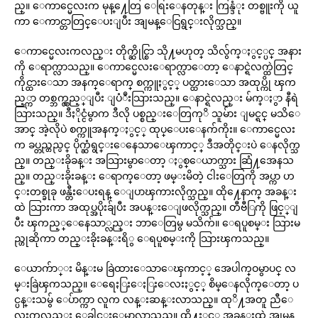
ည္။ ေကာင္မေလးက မုန္႔ေတြ ေရြးေနတုန္း ကြန္ဒံုး တစ္ဗူးကို ယူ
ကာ ေကာင္တာတြင္ေပးျပီး အျမန္ေငြရွင္းလိုက္သည္။
ေကာင္မေလးကလည္း တိုက္ဆိုင္စြာ သို႔မဟုတ္ သိလွ်က္ႏွင့္ပင္ အနား
ကို ေရာက္လာသည္။ ေကာင္မေလးေရာက္လာေတာ့ ေနာင္ရဲလက္ထဲတြင္
ကိုင္ထားေသာ အနက္ေရာက္ စက္ကူႏွင့္ ပတ္ထားေသာ အထုပ္ကို ၾက
ည့္ကာ တစ္ဘက္လွည့္ျပီး ျပံဳးသြားသည္။ ေနာင္ရဲလည္း မ်က္ႏွာ နီရဲ
သြားသည္။ ဒီႏိုင္ငံမွာက ဒီလို ပစ္စည္းေတြကုိ သူမ်ား ျမင္ရင္ မသိေ
အာင္ အဲ့လိုပဲ စက္ကူအနက္ႏွင့္ ထုပ္ေပးေနက်ကိုး။ ေကာင္မေလး
က ခပ္တည္တည္ပင္ ပိုက္ဆံရွင္းေနေသာေၾကာင့္ ဒီအတိုင္းပဲ ေနလိုက္သ
ည္။ တည္းခိုခန္း အသြားမွာေတာ့ ႏွစ္ေယာက္သား ဆြံ႔အေနသ
ည္။ တည္းခိုးခန္း ေရာက္ေတာ့ ဖမ္းမိတဲ့ ငါးေတြကို အပ္ကာ ဟ
င္းတစ္ခုခု ဖန္တီးေပးရန္ ေျပာၾကားလိုက္သည္။ ထို႔ေနာက္ အခန္း
ထဲ သြားကာ အထုပ္အပိုးခ်ျပီး အပန္းေျဖလိုက္သည္။ တီဗီြကို ဖြင့္ျ
ပီး ၾကည့္ေနေသာ္လည္း ဘာေတြမွ မသိက်။ ေရပူစမ္း သြားမ
ည္ဟုဆိုကာ တည္းခိုးခန္းရိွ ေရပူစမ္းကို သြားၾကသည္။
ေယာက်ာ္း မိန္းမ ခြဲထားေသာေၾကာင့္ အေပါက္ဝမွာပင္ လ
မ္းခြဲၾကသည္။ ေရေႏြးေႏြးေလးႏွင့္ စိမ္ေနလိုက္ေတာ့ ပ
င္ပန္းသမွ် ေပ်ာက္ကာ လူက လန္းဆန္းလာသည္။ ထုိ႔အတူ ညီေ
လးကလည္း ေခါင္းေမာ့လာသည္။ ထို႔ႏွင့္ အခန္းထဲ အျမန္