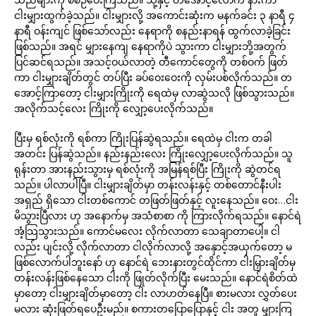
ငါးမျှားထွက်ခဲ့သည်။ ငါးမျှားလို့ အကောင်းဆုံးက မနက်ခင်း ၃ နာရီ ၄
နာရီ ဝန်းကျင် ဖြစ်သော်လည်း နေရာကို စနည်းနာရန် ထွက်လာခဲ့ခြင်း
ဖြစ်သည်။ အရင် မျှားနေကျ နေရာကိုပဲ သွားကာ ငါးမျှားဘို့အတွက်
ပြင်ဆင်ရသည်။ အသင့်ဝယ်လာတဲ့ တီကောင်တွေကို တစ်ဝက် ဖြတ်
ကာ ငါးမျှားချိတ်တွင် တပ်ပြီး ခပ်ဝေးဝေးကို လှမ်းပစ်လိုက်သည်။ တ
အောင့်ကြာတော့ ငါးမျှားကြိုးကို ရေထဲမှ လာဆွဲသလို ဖြစ်သွားသည်။
အလိုက်သင့်လေး ကြိုးကို လျှော့ပေးလိုက်သည်။
ပြီးမှ ရစ်လုံးကို ရစ်ကာ ကြိုးပြန်ဆွဲရသည်။ ရေထဲမှ ငါးက တခါ
အတင်း ပြန်ဆွဲသည်။ နည်းနည်းလေး ကြိုးလျှော့ပေးလိုက်သည်။ သူ
ရုန်းတာ အားနည်းသွားမှ ရစ်လုံးကို အမြန်ရစ်ပြီး ကြိုးကို ဆွဲတင်ရ
သည်။ ပါလာပါပြီ။ ငါးမျှားချိတ်မှာ တန်းလန်းနှင့် တစ်တောင်နီးပါး
အရှည် ရှိသော ငါးတစ်ကောင် တဖြတ်ဖြတ်နှင့် လူးနေသည်။ ဝေး…ငါး
မိသွားပြီလား ဟု အနောက်မှ အသံစာစာ ကို ကြားလိုက်ရသည်။ နောင်ရဲ
အံ့သြသွားသည်။ ကောင်မလေး လိုက်လာတာ သေချာတာပေါ့။ ငါ
လည်း ပျင်းလို့ လိုက်လာတာ ငါလိုက်လာလို့ အနှောင့်အယှက်တော့ မ
ဖြစ်လောက်ပါဘူးနော် ဟု နောင်ရဲ ဘေးနားတွင်ထိုင်ကာ ငါးမြှားချိတ်မှ
တန်းလန်းဖြစ်နေသော ငါးကို ဖြုတ်လိုက်ပြီး မေးသည်။ နောင်ရဲစိတ်ထဲ
မှာတော့ ငါးမျှားချိတ်မှာတော့ ငါး လာဟတ်နေပြီ။ စားမလား လွှတ်ပေး
မလား ဆုံးဖြတ်ရပေဦးမည်။ စကားတပြောပြောနှင့် ငါး အတူ မျှားကြ