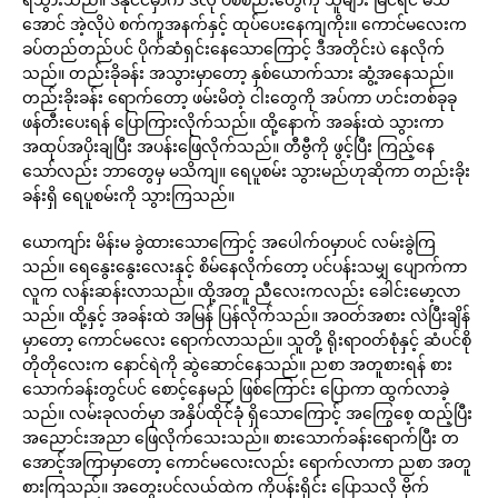
အောင် အဲ့လိုပဲ စက်ကူအနက်နှင့် ထုပ်ပေးနေကျကိုး။ ကောင်မလေးက
ခပ်တည်တည်ပင် ပိုက်ဆံရှင်းနေသောကြောင့် ဒီအတိုင်းပဲ နေလိုက်
သည်။ တည်းခိုခန်း အသွားမှာတော့ နှစ်ယောက်သား ဆွံ့အနေသည်။
တည်းခိုးခန်း ရောက်တော့ ဖမ်းမိတဲ့ ငါးတွေကို အပ်ကာ ဟင်းတစ်ခုခု
ဖန်တီးပေးရန် ပြောကြားလိုက်သည်။ ထို့နောက် အခန်းထဲ သွားကာ
အထုပ်အပိုးချပြီး အပန်းဖြေလိုက်သည်။ တီဗွီကို ဖွင့်ပြီး ကြည့်နေ
သော်လည်း ဘာတွေမှ မသိကျ။ ရေပူစမ်း သွားမည်ဟုဆိုကာ တည်းခိုး
ခန်းရှိ ရေပူစမ်းကို သွားကြသည်။
ယောကျာ်း မိန်းမ ခွဲထားသောကြောင့် အပေါက်ဝမှာပင် လမ်းခွဲကြ
သည်။ ရေနွေးနွေးလေးနှင့် စိမ်နေလိုက်တော့ ပင်ပန်းသမျှ ပျောက်ကာ
လူက လန်းဆန်းလာသည်။ ထို့အတူ ညီလေးကလည်း ခေါင်းမော့လာ
သည်။ ထို့နှင့် အခန်းထဲ အမြန် ပြန်လိုက်သည်။ အဝတ်အစား လဲပြီးချိန်
မှာတော့ ကောင်မလေး ရောက်လာသည်။ သူတို့ ရိုးရာဝတ်စုံနှင့် ဆံပင်စို
တိုတိုလေးက နောင်ရဲကို ဆွဲဆောင်နေသည်။ ညစာ အတူစားရန် စား
သောက်ခန်းတွင်ပင် စောင့်နေမည် ဖြစ်ကြောင်း ပြောကာ ထွက်လာခဲ့
သည်။ လမ်းခုလတ်မှာ အနှိပ်ထိုင်ခုံ ရှိသောကြောင့် အကြွေစေ့ ထည့်ပြီး
အညောင်းအညာ ဖြေလိုက်သေးသည်။ စားသောက်ခန်းရောက်ပြီး တ
အောင့်အကြာမှာတော့ ကောင်မလေးလည်း ရောက်လာကာ ညစာ အတူ
စားကြသည်။ အတွေးပင်လယ်ထဲက ကိုပန်းရိုင်း ပြောသလို ဗိုက်