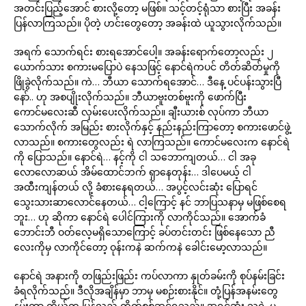
အတင်းပြည့်အောင် စားလို့တော့ မဖြစ်။ သင့်တင့်ရုံသာ စားပြီး အခန်း
ပြန်လာကြသည်။ ပိုတဲ့ ဟင်းတွေတော့ အခန်းထဲ ယူသွားလိုက်သည်။
အရက် သောက်ရင်း စားရအောင်ပေါ့။ အခန်းရောက်တော့လည်း ၂
ယောက်သား စကားမပြောပဲ နေသဖြင့် နောင်ရဲကပင် တိတ်ဆိတ်မှုကို
ဖြိုခွဲလိုက်သည်။ ကဲ… ဘီယာ သောက်ရအောင်… ဒီနေ့ ပင်ပန်းသွားပြီ
နော်.. ဟု အစပျိုးလိုက်သည်။ ဘီယာဗူးတစ်ဗူးကို ဖောက်ပြီး
ကောင်မလေးဆီ လှမ်းပေးလိုက်သည်။ ချီးယားစ် လုပ်ကာ ဘီယာ
သောက်လိုက် အမြည်း စားလိုက်နှင့် နည်းနည်းကြာတော့ စကားဖောင်ဖွဲ့
လာသည်။ စကားတွေလည်း ရဲ လာကြသည်။ ကောင်မလေးက နောင်ရဲ
ကို ပြောသည်။ နောင်ရဲ… နင့်ကို ငါ သဘောကျတယ်… ငါ အခု
လောလောဆယ် အိမ်ထောင်ဘက် ရှာနေတုန်း… ဒါပေမယ့် ငါ
အထီးကျန်တယ် လို့ ခံစားနေရတယ်… အပွင့်လင်းဆုံး ပြောရင်
သွေးသားဆာလောင်နေတယ်… ငါ့ကြောင့် နင် ဘာပြသနာမှ မဖြစ်စေရ
ဘူး… ဟု ဆိုကာ နောင်ရဲ ပေါင်ကြားကို လာကိုင်သည်။ အောက်ခံ
ဘောင်းဘီ ဝတ်လေ့မရှိသောကြောင့် ခပ်တင်းတင်း ဖြစ်နေသော ညီ
လေးကိုမှ လာကိုင်တော့ ဝုန်းကနဲ ဆက်ကနဲ ခေါင်းမော့လာသည်။
နောင်ရဲ အနားကို တဖြည်းဖြည်း ကပ်လာကာ နှုတ်ခမ်းကို စုပ်နမ်းခြင်း
ခံရလိုက်သည်။ ဒီလိုအချိန်မှာ ဘာမှ မစဉ်းစားနိုင်။ တုံ့ပြန်အနမ်းတွေ
နမ်းကာ ကိုယ်က ပြန်လည် တိုက်စစ်ဆင်ရသည်။ အရင်ဆုံး သူ့ရဲ့ မ