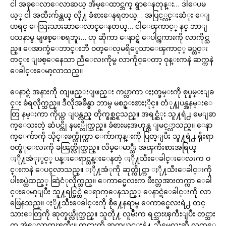
ငါ အခုေလာေလာဆယ္ အိမ္ေထာင္ဘက္ ရွာေနတုန္း… ဒါေပမ
ယ့္ ငါ အထီးက်န္တယ္ လို႔ ခံစားေနရတယ္… အပြင့္လင္းဆံုး ေျ
ပာရင္ ေသြးသားဆာေလာင္ေနတယ္… ငါ့ေၾကာင့္ နင္ ဘာျ
ပသနာမွ မျဖစ္ေစရဘူး… ဟု ဆိုကာ ေနာင္ရဲ ေပါင္ၾကားကို လာကိုင္သ
ည္။ ေအာက္ခံေဘာင္းဘီ ဝတ္ေလ့မရိွေသာေၾကာင့္ ခပ္တင္း
တင္း ျဖစ္ေနေသာ ညီေလးကိုမွ လာကိုင္ေတာ့ ဝုန္းကနဲ ဆက္ကနဲ
ေခါင္းေမာ့လာသည္။
ေနာင္ရဲ အနားကို တျဖည္းျဖည္း ကပ္လာကာ ႏႈတ္ခမ္းကို စုပ္နမ္းျခ
င္း ခံရလိုက္သည္။ ဒီလိုအခ်ိန္မွာ ဘာမွ မစဥ္းစားႏိုင္။ တံု႔ျပန္အနမ္းေ
တြ နမ္းကာ ကိုယ္က ျပန္လည္ တိုက္စစ္ဆင္ရသည္။ အရင္ဆံုး သူ႔ရဲ႕ မေျခာ
က္ေသးတဲ့ ဆံပင္ကို နမး္လိုက္သည္။ ခံစားမႈအဟုန္က ျမင့္လာသည္။ ေနာ
က္ေက်ာကို သိုင္းဖက္လိုက္ကာ ေက်ာကုန္းကို ပြတ္ျပီး သူ႔ရဲ႕ ရိုးရာ
ဝတ္စံုေလးကို ခၽြတ္လိုက္သည္။ လိမ္ေမာ္သီး အၾကီးစားအရြယ္
ႏို႔အံုႏွင့္ ပန္းေရာင္သန္းေနတဲ့ ႏို႔သီးေခါင္းေလးက ဝ
င္းကနဲ ေပၚလာသည္။ ႏို႔အံုကို ဆုတ္ကိုင္ကာ ႏို႔သီးေခါင္းကို
ပါးစပ္ထဲထည့္ ဆြဲငံုလိုက္သည္။ ေကာင္မေလးက ဖီးလ္တအားတက္ကာ ေခါ
င္းေမာ့ျပီး သူ႔ရင္ခြင္ထဲ ေရာက္ေနသည့္ ေနာင္ရဲေခါင္းကို လာ
ဖြေနသည္။ ႏို႔သီးေခါင္းကို စို႔ေနရာမွ ေကာင္မေလးရဲ႕ တင္
သားေတြကို ဆုတ္နယ္လိုက္သည္။ သူတို႔ လူမ်ဳိးက ရင္သားၾကီးျပီး တင္သား
က အဲ့ေလာက္မၾကီး။ တင္သားကို ဆုတ္နယ္ရင္းနဲ႔ ညီမေလးဆီ လက္ေ