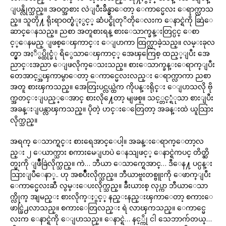
ျပန္လိုက္သည္။ အဝတ္အစား လဲျပီးခ်ိန္မွာေတာ့ ေကာင္မေလး ေရာက္လာသ
ည္။ သူတို႔ ရိုးရာဝတ္စံုႏွင့္ ဆံပင္စိုတုိတိုေလးက ေနာင္ရဲကို ဆြဲေ
ဆာင္ေနသည္။ ညစာ အတူစားရန္ စားေသာက္ခန္းတြင္ပင္ ေစာ
င့္ေနမည္ ျဖစ္ေၾကာင္း ေျပာကာ ထြက္လာခဲ့သည္။ လမ္းခုလ
တ္မွာ အႏိွပ္ထိုင္ခံု ရိွေသာေၾကာင့္ အေၾကြေစ့ ထည့္ျပီး အေ
ညာင္းအညာ ေျဖလိုက္ေသးသည္။ စားေသာက္ခန္းေရာက္ျပီး
တေအာင့္အၾကာမွာေတာ့ ေကာင္မေလးလည္း ေရာက္လာကာ ညစာ
အတူ စားၾကသည္။ အေတြးပင္လယ္ထဲက ကိုပန္းရိုင္း ေျပာသလို ဗို
က္အတင္းျပည့္ေအာင္ စားလို႔ေတာ့ မျဖစ္။ သင့္တင့္ရံုသာ စားျပီး
အခန္းျပန္လာၾကသည္။ ပိုတဲ့ ဟင္းေတြေတာ့ အခန္းထဲ ယူသြား
လိုက္သည္။
အရက္ ေသာက္ရင္း စားရေအာင္ေပါ့။ အခန္းေရာက္ေတာ့လ
ည္း ၂ ေယာက္သား စကားမေျပာပဲ ေနသျဖင့္ ေနာင္ရဲကပင္ တိတ္ဆိ
တ္မႈကို ျဖဳိခြဲလိုက္သည္။ ကဲ… ဘီယာ ေသာက္ရေအာင္… ဒီေန႔ ပင္ပန္း
သြားျပီေနာ္.. ဟု အစပ်ဳိးလိုက္သည္။ ဘီယာဗူးတစ္ဗူးကို ေဖာက္ျပီး
ေကာင္မေလးဆီ လွမ္းေပးလိုက္သည္။ ခ်ီးယားစ္ လုပ္ကာ ဘီယာေသာ
က္လိုက္ အျမည္း စားလိုက္ႏွင့္ နည္းနည္းၾကာေတာ့ စကားေ
ဖာင္ဖြဲ႕လာသည္။ စကားေတြလည္း ရဲ လာၾကသည္။ ေကာင္မေ
လးက ေနာင္ရဲကို ေျပာသည္။ ေနာင္ရဲ… နင့္ကို ငါ သေဘာက်တယ္…