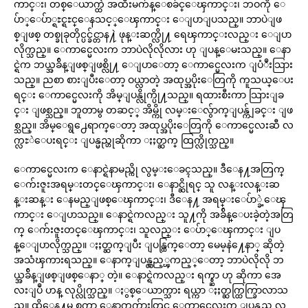
ကာင္း၊ တစ္ေယာက္ထဲ အထီးမက်န္ေစခ်င္ေၾကာင္း၊ ဘဝကို ေ
ပ်ာ္ေပ်ာ္ရႊင္ရႊင္ေနသင့္ေၾကာင္း ေျပာျပသည္။ ဘာပဲျဖ
စ္ျဖစ္ တစ္ခုခုတိုင္ပင္ခ်င္တာန႔ဲ ဖုန္းဆက္လို႔ ရေၾကာင္းလည္း ေျပာ
လိုက္သည္။ ေကာင္မေလးက ဘာပဲလိုလိုလား ဟု ျပန္ေမးသည္။ ေနာ
င္ရဲက ဘယ္အခ်ိန္ျဖစ္ျဖစ္လို႔ ေျပာေတာ့ ေကာင္မေလးက ျပံဳးသြား
သည္။ ညစာ စားျပီးေတာ့ ဝယ္လာတဲ့ အထုပ္အပိုးေတြကို ကူသယ္ေပး
ရင္း ေကာင္မေလးကို အိမ္ျပန္လိုက္ပို႔သည္။ ရထားစီးကာ သြားျခ
င္း ျဖစ္သည္။ ဘူတာမွ တဆင့္ အိမ္ကို လမ္းေလွ်ာက္ျပန္က်ျခင္း ျဖ
စ္သည္။ အိမ္ေရွ႕ေရာက္ေတာ့ အထုပ္အပိုးေတြကို ေကာင္မေလးဆီ လ
က္လႊဲေပးရင္း ျပန္မည္ဟုဆိုကာ ႏႈတ္ဆက္ ထြက္လိုက္သည္။
ေကာင္မေလးက ေနာင္ရဲနာမည္ကို လွမ္းေခၚသည္။ ဒီေန႔အတြက္
ေက်းဇူးအရမ္းတင္ေၾကာင္း၊ ေနာင္ဆိုရင္ သူ လန္းလန္းဆ
န္းဆန္း ေနမည္ျဖစ္ေၾကာင္း၊ ဒီေန႔ အရမ္းေပ်ာ္ခဲ့ေၾ
ကာင္း ေျပာသည္။ ေနာင္ရဲကလည္း သူ႔ကို အခ်ိန္ေပးခဲ့တဲ့အတြ
က္ ေက်းဇူးတင္ေၾကာင္း၊ သူလည္း ေပ်ာ္ေၾကာင္း ျပ
န္ေျပာလိုက္သည္။ ႏႈတ္ဆက္ျပီး ျပန္ထြက္ေတာ့ မေမ့နဲ႔ေနာ္ ဆိုတဲ့
အသံၾကားရသည္။ ေနာက္ျပန္လွည့္ၾကည့္ေတာ့ ဘာပဲလိုလို ဘ
ယ္အခ်ိန္ျဖစ္ျဖစ္ေနာ္ တဲ့။ ေနာင္ရဲကလည္း ရက္စ္ဆာ ဟု ဆိုကာ အေ
လးျပဳ ဟန္ လုပ္လိုက္သည္။ ႏွစ္ေယာက္သား ရယ္ကာ ႏႈတ္ဆက္ထြက္ခြာလာသ
ည္။ ထိုေန႔မွ စကာ ေနာက္ရက္မ်ားတြင္ ေကာင္မေလးက ျပန္လည္ လ