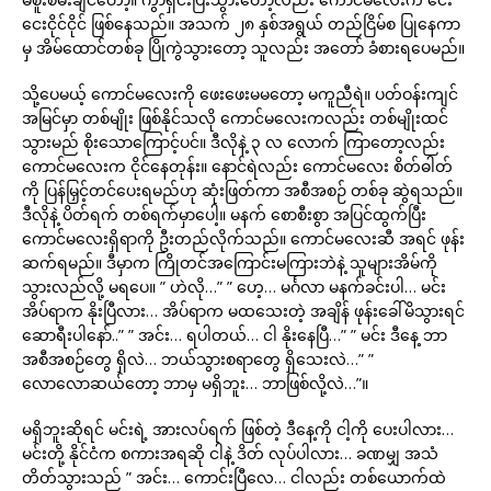
ငေးငိုင်ငိုင် ဖြစ်နေသည်။ အသက် ၂၈ နှစ်အရွယ် တည်ငြိမ်စ ပြုနေကာ
မှ အိမ်ထောင်တစ်ခု ပြိုကွဲသွားတော့ သူလည်း အတော် ခံစားရပေမည်။
သို့ပေမယ့် ကောင်မလေးကို ဖေးဖေးမမတော့ မကူညီရဲ။ ပတ်ဝန်းကျင်
အမြင်မှာ တစ်မျိုး ဖြစ်နိုင်သလို ကောင်မလေးကလည်း တစ်မျိုးထင်
သွားမည် စိုးသောကြောင့်ပင်။ ဒီလိုနဲ့ ၃ လ လောက် ကြာတော့လည်း
ကောင်မလေးက ငိုင်နေတုန်း။ နောင်ရဲလည်း ကောင်မလေး စိတ်ဓါတ်
ကို ပြန်မြှင့်တင်ပေးရမည်ဟု ဆုံးဖြတ်ကာ အစီအစဉ် တစ်ခု ဆွဲရသည်။
ဒီလိုနဲ့ ပိတ်ရက် တစ်ရက်မှာပေါ့။ မနက် စောစီးစွာ အပြင်ထွက်ပြီး
ကောင်မလေးရှိရာကို ဦးတည်လိုက်သည်။ ကောင်မလေးဆီ အရင် ဖုန်း
ဆက်ရမည်။ ဒီမှာက ကြိုတင်အကြောင်းမကြားဘဲနဲ့ သူများအိမ်ကို
သွားလည်လို့ မရပေ။ ” ဟဲလို…” ” ဟေ့… မင်္ဂလာ မနက်ခင်းပါ… မင်း
အိပ်ရာက နိုးပြီလား… အိပ်ရာက မထသေးတဲ့ အချိန် ဖုန်းခေါ်မိသွားရင်
ဆောရီးပါနော်..” ” အင်း… ရပါတယ်… ငါ နိုးနေပြီ…” ” မင်း ဒီနေ့ ဘာ
အစီအစဉ်တွေ ရှိလဲ… ဘယ်သွားစရာတွေ ရှိသေးလဲ…” ”
လောလောဆယ်တော့ ဘာမှ မရှိဘူး… ဘာဖြစ်လို့လဲ…”။
မရှိဘူးဆိုရင် မင်းရဲ့ အားလပ်ရက် ဖြစ်တဲ့ ဒီနေ့ကို ငါ့ကို ပေးပါလား…
မင်းတို့ နိုင်ငံက စကားအရဆို ငါနဲ့ ဒိတ် လုပ်ပါလား… ခဏမျှ အသံ
တိတ်သွားသည် ” အင်း… ကောင်းပြီလေ… ငါလည်း တစ်ယောက်ထဲ