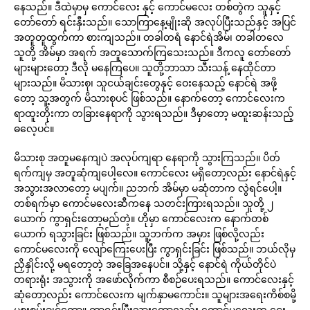
နေသည်။ ဒီထဲမှာမှ ကောင်လေး နှင့် ကောင်မလေး တစ်တွဲက သူနှင့်
တော်တော် ရင်းနှီးသည်။ သောကြာနေ့မျိုးဆို အလုပ်ပြီးသည်နှင့် အပြင်
အတူတူထွက်ကာ စားကျသည်။ တခါတရံ နောင်ရဲအိမ်၊ တခါတလေ
သူတို့ အိမ်မှာ အရက် အတူသောက်ကြသေးသည်။ ဒီကလူ တော်တော်
များများတော့ ဒီလို မနေကြပေ။ သူတို့ဘာသာ သီးသန့် နေထိုင်တာ
များသည်။ မိသားစု၊ သူငယ်ချင်းတွေနှင့် ဝေးနေသည့် နောင်ရဲ အဖို့
တော့ သူ့အတွက် မိသားစုပင် ဖြစ်သည်။ နောက်တော့ ကောင်လေးက
ရာထူးတိုးကာ တခြားနေရာကို သွားရသည်။ ဒီမှာတော့ မထူးဆန်းသည့်
ဓလေ့ပင်။
မိသားစု အတူမနေကျပဲ အလုပ်ကျရာ နေရာကို သွားကြသည်။ ပိတ်
ရက်ကျမှ အတူဆုံကျပေါ့လေ။ ကောင်လေး မရှိတော့လည်း နောင်ရဲနှင့်
အသွားအလာတော့ မပျက်။ ညဘက် အိမ်မှာ မဆုံတာက လွဲရင်ပေါ့။
တစ်ရက်မှာ ကောင်မလေးဆီကနေ သတင်းကြားရသည်။ သူတို့ ၂
ယောက် ကွာရှင်းတော့မည်တဲ့။ ဟိုမှာ ကောင်လေးက နောက်တစ်
ယောက် ရသွားခြင်း ဖြစ်သည်။ သူ့ဘက်က အမှား ဖြစ်လို့လည်း
ကောင်မလေးကို လျော်ကြေးပေးပြီး ကွာရှင်းခြင်း ဖြစ်သည်။ ဘယ်လိုမှ
ညှိနှိုင်းလို့ မရတော့တဲ့ အခြေအနေပင်။ သို့နှင့် နောင်ရဲ ကိုယ်တိုင်ပဲ
တရားရုံး အသွားကို အဖော်လိုက်ကာ စီစဉ်ပေးရသည်။ ကောင်လေးနှင့်
ဆုံတော့လည်း ကောင်လေးက မျက်နှာမကောင်း။ သူများအရေးကိစ်စမို့
မစူးစမ်းချင်တော့။ ကွာရှင်းပြီးသွားတော့လည်း ကောင်မလေးက ငေး