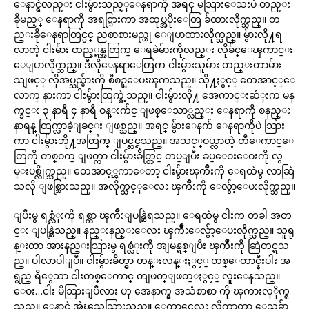
ေနာင္ရဲလည္း ငါးမွ်ားသည့္ေနရာကို အရင္ မသြားေသးပဲ တည္း
ခိုမည့္ ေနရာကို အရင္သြားကာ အထုပ္အပိုးေတြ ခ်ထားလိုက္သည္။ တ
ည္းခိုေနရာတြင္ပင္ ညစာစားမည္ဟု ေျပာထားလိုက္သည္။ မွ်ားလို႔ရ
လာတဲ့ ငါးမ်ား ထည့္ရန္အတြက္ ေရခဲမ်ားကိုလည္း လိုခ်င္ေၾကာင္း
ေျပာလိုက္သည္။ ဒီလိုေနရာေတြက ငါးမွ်ားသူမ်ား တည္းတာမ်ား
သျဖင့္ လိုအပ္သည္မ်ားကို စီစဥ္ေပးၾကသည္။ သို႔ႏွင့္ တေအာင့္ေ
လာက္ နားကာ ငါးမွ်ားထြက္ခဲ့သည္။ ငါးမွ်ားလို႔ အေကာင္းဆံုးက မန
က္ခင္း ၃ နာရီ ၄ နာရီ ဝန္းက်င္ ျဖစ္ေသာ္လည္း ေနရာကို စနည္း
နာရန္ ထြက္လာခဲ့ျခင္း ျဖစ္သည္။ အရင္ မွ်ားေနက် ေနရာကိုပဲ သြား
ကာ ငါးမွ်ားဘို႔အတြက္ ျပင္ဆင္ရသည္။ အသင့္ဝယ္လာတဲ့ တီေကာင္ေ
တြကို တစ္ဝက္ ျဖတ္ကာ ငါးမွ်ားခ်ိတ္တြင္ တပ္ျပီး ခပ္ေဝးေဝးကို လွ
မ္းပစ္လိုက္သည္။ တေအာင့္ၾကာေတာ့ ငါးမွ်ားၾကိဳးကို ေရထဲမွ လာဆြဲ
သလို ျဖစ္သြားသည္။ အလိုက္သင့္ေလး ၾကိဳးကို ေလွ်ာ့ေပးလိုက္သည္။
ျပီးမွ ရစ္လံုးကို ရစ္ကာ ၾကိဳးျပန္ဆြဲရသည္။ ေရထဲမွ ငါးက တခါ အတ
င္း ျပန္ဆြဲသည္။ နည္းနည္းေလး ၾကိဳးေလွ်ာ့ေပးလိုက္သည္။ သူရု
န္းတာ အားနည္းသြားမွ ရစ္လံုးကို အျမန္ရစ္ျပီး ၾကိဳးကို ဆြဲတင္ရသ
ည္။ ပါလာပါျပီ။ ငါးမွ်ားခ်ိတ္မွာ တန္းလန္းႏွင့္ တစ္ေတာင္နီးပါး အ
ရွည္ ရိွေသာ ငါးတစ္ေကာင္ တျဖတ္ျဖတ္ႏွင့္ လူးေနသည္။
ေဝး…ငါး မိသြားျပီလား ဟု အေနာက္မွ အသံစာစာ ကို ၾကားလုိုက္ရ
သည္။ ေနာင္ရဲ အံ့ၾသသြားသည္။ ေကာင္မေလး လိုက္လာတာ ေသခ်ာ