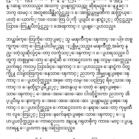
န္းဆန္းလာသည္။ အသက္ ျပန္ဝင္လာသည္ဟု ဆိုရမည္။ ေန႔ခင္း
ဘက္ ထမင္း အတူစားခ်ိန္ဆိုလွ်င္လည္း ေအာင္သြယ္ကုမ္ပဏီက ဆက္သြယ္ေ
ပးတဲ့ ေယာက်္ားေလးေတြ ပံုကို ျပျပီး ေနာင္ရဲႏွင့္ တိုင္ပင္သည္။
သြားေတြ႔ျပီးလွ်င္လည္း အေၾကာင္း ျပန္ေျပာသည္။
ဘယ္အခ်က္ေတြကိုေတာ့ျဖင့္ သူ မၾကိဳက္ေၾကာင္းေပါ့။ တစ္ရ
က္ရက္ေတာ့ ေတြ႔ပါလိမ့္မည္ဟု ႏွစ္သိမ့္ရသည္။ မၾကိဳက္တဲ့အခ်က္ န
ည္းတဲ့သူဆိုလွ်င္ေတာ့ လက္ခံသင့္ေၾကာင္း ေျပာရသည္။ ပိ
တ္ရက္ တစ္ခုမွာေတာ့ ေနာင္ရဲဆီ ေကာင္မေလးက ဖုန္းလွမ္းဆက္သည္။
ညက်ရင္ ကလပ္ သြားခ်င္ေၾကာင္း ေျပာသည္။ ေနာင္ရဲက ပိတ္ရ
က္မို႔ ငါးမွ်ားထြက္ေနေသာေၾကာင့္ ညဘက္ အိမ္မျပန္ျဖစ္ေၾ
ကာင္း ေျပာလိုက္သည္။ အခုေတာ့ လမ္းေပၚတြင္ ရိွေသးေၾ
ကာင္း၊ ေနထိုင္ရာျမဳိ႕ႏွင့္ အတန္ငယ္ ေဝးတဲ့ ေနရာျဖစ္ေ
သာေၾကာင့္ ေအးေအးေဆးေဆး ငါးထိုင္မွ်ားကာ ညဘက္ အိ
ပ္ျပီးမွ ေနာက္ရက္ ေအးေအးေဆးေဆး ျပန္လာမည္ျဖစ္ေၾ
ကာင္း ေျပာလိုက္သည္။ ေကာင္မေလးက ေနရာေမးေတာ့ ကုမ္ပဏီ
က လူေတြႏွင့္ သြားေနက်ေနရာျဖစ္ေသာေၾကာင့္ ေျ
ပာျပလိုက္သည္။ ေကာင္မေလးက အျပန္ ဂရုတစိုက္ ကားေမာင္းျပန္
လာရန္ ေျပာကာ ဖုန္းခ်သြားသည္။