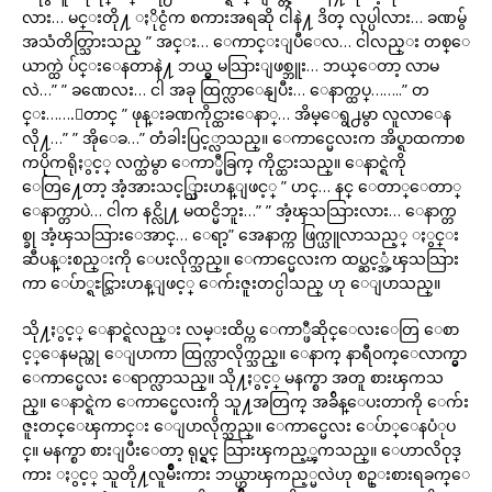
လား… မင္းတို႔ ႏိုင္ငံက စကားအရဆို ငါနဲ႔ ဒိတ္ လုပ္ပါလား… ခဏမွ်
အသံတိတ္သြားသည္ ” အင္း… ေကာင္းျပီေလ… ငါလည္း တစ္ေ
ယာက္ထဲ ပ်င္းေနတာနဲ႔ ဘယ္မွ မသြားျဖစ္ဘူး… ဘယ္ေတာ့ လာမ
လဲ…” ” ခဏေလး… ငါ အခု ထြက္လာေနျပီး… ေနာက္ထပ္……..” တ
င္း…….ေတာင္ ” ဖုန္းခဏကိုင္ထားေနာ္… အိမ္ေရွ႕မွာ လူလာေန
လို႔…” ” အိုေခ…” တံခါးပြင့္လာသည္။ ေကာင္မေလးက အိပ္ရာထကာစ
ကပိုကရိုႏွင့္ လက္ထဲမွာ ေကာ္ဖီခြက္ ကိုင္ထားသည္။ ေနာင္ရဲကို
ေတြ႔ေတာ့ အံ့အားသင့္သြားဟန္ျဖင့္ ” ဟင္… နင္ ေတာ္ေတာ္
ေနာက္တာပဲ… ငါက နင္လို႔ မထင္မိဘူး…” ” အံ့ၾသသြားလား… ေနာက္တ
စ္ခု အံ့ၾသသြားေအာင္… ေရာ့” အေနာက္က ဖြက္ယူလာသည့္ ႏွင္း
ဆီပန္းစည္းကို ေပးလိုက္သည္။ ေကာင္မေလးက ထပ္ဆင့္အံ့ၾသသြား
ကာ ေပ်ာ္ရႊင္သြားဟန္ျဖင့္ ေက်းဇူးတင္ပါသည္ ဟု ေျပာသည္။
သို႔ႏွင့္ ေနာင္ရဲလည္း လမ္းထိပ္က ေကာ္ဖီဆိုင္ေလးေတြ ေစာ
င့္ေနမည္ဟု ေျပာကာ ထြက္လာလိုက္သည္။ ေနာက္ နာရီဝက္ေလာက္မွာ
ေကာင္မေလး ေရာက္လာသည္။ သို႔ႏွင့္ မနက္စာ အတူ စားၾကသ
ည္။ ေနာင္ရဲက ေကာင္မေလးကို သူ႔အတြက္ အခ်ိန္ေပးတာကို ေက်း
ဇူးတင္ေၾကာင္း ေျပာလိုက္သည္။ ေကာင္မေလး ေပ်ာ္ေနပံုပ
င္။ မနက္စာ စားျပီးေတာ့ ရုပ္ရွင္ သြားၾကည့္ၾကသည္။ ေဟာလိဝုဒ္
ကား ႏွင့္ သူတို႔လူမ်ဳိးကား ဘယ္ဟာၾကည့္မလဲဟု စဥ္းစားရခက္ေ