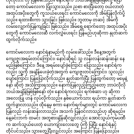
တော့ ကောင်မလေးက ပြုံးသွားသည်။ ညစာ စားပြီးတော့ ဝယ်လာတဲ့
အထုပ်အပိုးတွေကို ကူသယ်ပေးရင်း ကောင်မလေးကို အိမ်ပြန်လိုက်ပို့
သည်။ ရထားစီးကာ သွားခြင်း ဖြစ်သည်။ ဘူတာမှ တဆင့် အိမ်ကို
လမ်းလျှောက်ပြန်ကျခြင်း ဖြစ်သည်။ အိမ်ရှေ့ရောက်တော့ အထုပ်အပိုး
တွေကို ကောင်မလေးဆီ လက်လွှဲပေးရင်း ပြန်မည်ဟုဆိုကာ နှုတ်ဆက်
ထွက်လိုက်သည်။
ကောင်မလေးက နောင်ရဲနာမည်ကို လှမ်းခေါ်သည်။ ဒီနေ့အတွက်
ကျေးဇူးအရမ်းတင်ကြောင်း၊ နောင်ဆိုရင် သူ လန်းလန်းဆန်းဆန်း နေ
မည်ဖြစ်ကြောင်း၊ ဒီနေ့ အရမ်းပျော်ခဲ့ကြောင်း ပြောသည်။ နောင်ရဲက
လည်း သူ့ကို အချိန်ပေးခဲ့တဲ့အတွက် ကျေးဇူးတင်ကြောင်း၊ သူလည်း
ပျော်ကြောင်း ပြန်ပြောလိုက်သည်။ နှုတ်ဆက်ပြီး ပြန်ထွက်တော့ မမေ့နဲ့
နော် ဆိုတဲ့ အသံကြားရသည်။ နောက်ပြန်လှည့်ကြည့်တော့ ဘာပဲလိုလို
ဘယ်အချိန်ဖြစ်ဖြစ်နော် တဲ့။ နောင်ရဲကလည်း ရက်စ်ဆာ ဟု ဆိုကာ
အလေးပြု ဟန် လုပ်လိုက်သည်။ နှစ်ယောက်သား ရယ်ကာ နှုတ်ဆက်
ထွက်ခွာလာသည်။ ထိုနေ့မှ စကာ နောက်ရက်များတွင် ကောင်မလေးက
ပြန်လည် လန်းဆန်းလာသည်။ အသက် ပြန်ဝင်လာသည်ဟု ဆိုရမည်။
နေ့ခင်းဘက် ထမင်း အတူစားချိန်ဆိုလျှင်လည်း အောင်သွယ်ကုမ်ပဏီ
က ဆက်သွယ်ပေးတဲ့ ယောကျ်ားလေးတွေ ပုံကို ပြပြီး နောင်ရဲနှင့်
တိုင်ပင်သည်။ သွားတွေ့ပြီးလျှင်လည်း အကြောင်း ပြန်ပြောသည်။