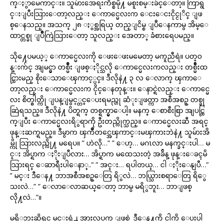
က္ႏွာမေကာင္း။ သူမ်ားအေရးကိစ္စမို႔ မစူးစမ္းခ်င္ေတာ့။ ကြာရွ
င္းျပီးသြားေတာ့လည္း ေကာင္မေလးက ေငးေငးငိုင္ငုိင္ ျဖ
စ္ေနသည္။ အသက္ ၂၈ ႏွစ္အရြယ္ တည္ျငိမ္စ ျပဳေနကာမွ အိမ္ေ
ထာင္တစ္ခု ျပိဳကြဲသြားေတာ့ သူလည္း အေတာ္ ခံစားရေပမည္။
သို႔ေပမယ့္ ေကာင္မေလးကို ေဖးေဖးမမေတာ့ မကူညီရဲ။ ပတ္ဝ
န္းက်င္ အျမင္မွာ တစ္မ်ဳိး ျဖစ္ႏိုင္သလို ေကာင္မေလးကလည္း တစ္မ်ဳိးထ
င္သြားမည္ စိုးေသာေၾကာင့္ပင္။ ဒီလိုနဲ႔ ၃ လ ေလာက္ ၾကာေ
တာ့လည္း ေကာင္မေလးက ငိုင္ေနတုန္း။ ေနာင္ရဲလည္း ေကာင္မေ
လး စိတ္ဓါတ္ကို ျပန္ျမွင့္တင္ေပးရမည္ဟု ဆံုးျဖတ္ကာ အစီအစဥ္ တစ္ခု
ဆြဲရသည္။ ဒီလိုနဲ႔ ပိတ္ရက္ တစ္ရက္မွာေပါ့။ မနက္ ေစာစီးစြာ အျပင္ထြ
က္ျပီး ေကာင္မေလးရိွရာကို ဦးတည္လိုက္သည္။ ေကာင္မေလးဆီ အရင္
ဖုန္းဆက္ရမည္။ ဒီမွာက ၾကိဳတင္အေၾကာင္းမၾကားဘဲနဲ႔ သူမ်ားအိ
မ္ကို သြားလည္လို႔ မရေပ။ ” ဟဲလို…” ” ေဟ့… မဂၤလာ မနက္ခင္းပါ… မ
င္း အိပ္ရာက ႏိုးျပီလား… အိပ္ရာက မထေသးတဲ့ အခ်ိန္ ဖုန္းေခၚမိ
သြားရင္ ေဆာရီးပါေနာ္..” ” အင္း… ရပါတယ္… ငါ ႏိုးေနျပီ…”
” မင္း ဒီေန႔ ဘာအစီအစဥ္ေတြ ရိွလဲ… ဘယ္သြားစရာေတြ ရိွေ
သးလဲ…” ” ေလာေလာဆယ္ေတာ့ ဘာမွ မရိွဘူး… ဘာျဖစ္
လို႔လဲ…”။
မရိွဘူးဆိုရင္ မင္းရဲ႕ အားလပ္ရက္ ျဖစ္တဲ့ ဒီေန႔ကို ငါ့ကို ေပးပါ