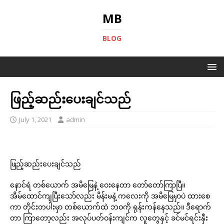
MB
BLOG
ဖြည့်ဆည်းပေးချင်သည်
July 1, 2021
admin
ဖြည့်ဆည်းပေးချင်သည်
နောင်ရဲ တစ်ယောက် အမိမြေနဲ့ ဝေးနေတာ တော်တော်ကြာပြီ။
အိမ်ထောင်ကျပြီးသော်လည်း မိန်းမနဲ့ ကလေးကို အမိမြေမှာပဲ ထားစေ
ကာ တိုင်းတပါးမှာ တစ်ယောက်ထဲ ဘဝကို ရုန်းကန်နေသည်။ ဒီရောက်
တာ ကြာတော့လည်း အလုပ်ပတ်ဝန်းကျင်က လူတွေနှင့် ခင်မင်ရင်းနှီး