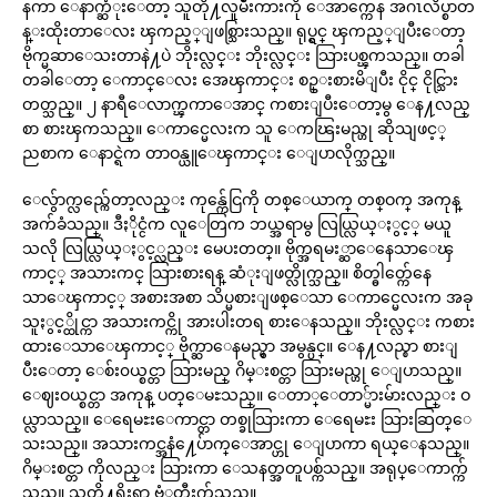
နကာ ေနာက္ဆံုးေတာ့ သူတို႔လူမ်ဳိးကားကို ေအာက္ကေန အဂၤလိပ္စာတ
န္းထိုးတာေလး ၾကည့္ျဖစ္သြားသည္။ ရုပ္ရွင္ ၾကည့္ျပီးေတာ့
ဗိုက္မဆာေသးတာနဲ႔ပဲ ဘိုးလ္လင္း ဘိုးလ္လင္း သြားပစ္ၾကသည္။ တခါ
တခါေတာ့ ေကာင္ေလး အေၾကာင္း စဥ္းစားမိျပီး ငိုင္ ငိုင္သြား
တတ္သည္။ ၂ နာရီေလာက္ၾကာေအာင္ ကစားျပီးေတာ့မွ ေန႔လည္
စာ စားၾကသည္။ ေကာင္မေလးက သူ ေကၽြးမည္ဟု ဆိုသျဖင့္
ညစာက ေနာင္ရဲက တာဝန္ယူေၾကာင္း ေျပာလိုက္သည္။
ေလွ်ာက္လည္က်ေတာ့လည္း ကုန္က်ေငြကို တစ္ေယာက္ တစ္ဝက္ အကုန္
အက်ခံသည္။ ဒီႏိုင္ငံက လူေတြက ဘယ္အရာမွ လြယ္လြယ္ႏွင့္ မယူ
သလို လြယ္လြယ္ႏွင့္လည္း မေပးတတ္။ ဗိုက္အရမး္ဆာေနေသာေၾ
ကာင့္ အသားကင္ သြားစားရန္ ဆံုးျဖတ္လိုက္သည္။ စိတ္ဓါတ္က်ေနေ
သာေၾကာင့္ အစားအစာ သိပ္မစားျဖစ္ေသာ ေကာင္မေလးက အခု
သူႏွင့္ထိုင္ကာ အသားကင္ကို အားပါးတရ စားေနသည္။ ဘိုးလ္လင္း ကစား
ထားေသာေၾကာင့္ ဗိုက္ဆာေနမည္မွာ အမွန္ပင္။ ေန႔လည္စာ စားျ
ပီးေတာ့ ေစ်း၀ယ္စင္တာ သြားမည္ ဂိမ္းစင္တာ သြားမည္ဟု ေျပာသည္။
ေဈးဝယ္စင္တာ အကုန္ ပတ္ေမႊသည္။ ေတာ္ေတာ္မ်ားမ်ားလည္း ဝ
ယ္လာသည္။ ေရေမႊးေကာင္တာ တစ္ခုသြားကာ ေရေမႊး သြားဆြတ္ေ
သးသည္။ အသားကင္အနံ႔ေပ်ာက္ေအာင္ဟု ေျပာကာ ရယ္ေနသည္။
ဂိမ္းစင္တာ ကိုလည္း သြားကာ ေသနတ္အတူပစ္က်သည္။ အရုပ္ေကာက္က်
သည္။ သူတို႔ရိုးရာ ဗံုတီးက်သည္။