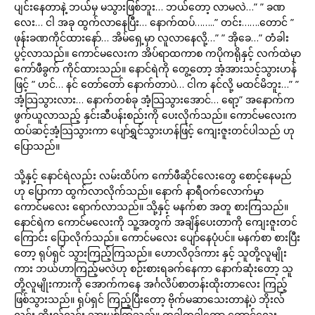
ပျင်းနေတာနဲ့ ဘယ်မှ မသွားဖြစ်ဘူး… ဘယ်တော့ လာမလဲ…” ” ခဏ
လေး… ငါ အခု ထွက်လာနေပြီး… နောက်ထပ်……..” တင်း…….တောင် ”
ဖုန်းခဏကိုင်ထားနော်… အိမ်ရှေ့မှာ လူလာနေလို့…” ” အိုခေ…” တံခါး
ပွင့်လာသည်။ ကောင်မလေးက အိပ်ရာထကာစ ကပိုကရိုနှင့် လက်ထဲမှာ
ကော်ဖီခွက် ကိုင်ထားသည်။ နောင်ရဲကို တွေ့တော့ အံ့အားသင့်သွားဟန်
ဖြင့် ” ဟင်… နင် တော်တော် နောက်တာပဲ… ငါက နင်လို့ မထင်မိဘူး…” ”
အံ့သြသွားလား… နောက်တစ်ခု အံ့သြသွားအောင်… ရော့” အနောက်က
ဖွက်ယူလာသည့် နှင်းဆီပန်းစည်းကို ပေးလိုက်သည်။ ကောင်မလေးက
ထပ်ဆင့်အံ့သြသွားကာ ပျော်ရွှင်သွားဟန်ဖြင့် ကျေးဇူးတင်ပါသည် ဟု
ပြောသည်။
သို့နှင့် နောင်ရဲလည်း လမ်းထိပ်က ကော်ဖီဆိုင်လေးတွေ စောင့်နေမည်
ဟု ပြောကာ ထွက်လာလိုက်သည်။ နောက် နာရီဝက်လောက်မှာ
ကောင်မလေး ရောက်လာသည်။ သို့နှင့် မနက်စာ အတူ စားကြသည်။
နောင်ရဲက ကောင်မလေးကို သူ့အတွက် အချိန်ပေးတာကို ကျေးဇူးတင်
ကြောင်း ပြောလိုက်သည်။ ကောင်မလေး ပျော်နေပုံပင်။ မနက်စာ စားပြီး
တော့ ရုပ်ရှင် သွားကြည့်ကြသည်။ ဟောလိဝုဒ်ကား နှင့် သူတို့လူမျိုး
ကား ဘယ်ဟာကြည့်မလဲဟု စဉ်းစားရခက်နေကာ နောက်ဆုံးတော့ သူ
တို့လူမျိုးကားကို အောက်ကနေ အင်္ဂလိပ်စာတန်းထိုးတာလေး ကြည့်
ဖြစ်သွားသည်။ ရုပ်ရှင် ကြည့်ပြီးတော့ ဗိုက်မဆာသေးတာနဲ့ပဲ ဘိုးလ်
လင်း ဘိုးလ်လင်း သွားပစ်ကြသည်။ တခါတခါတော့ ကောင်လေး