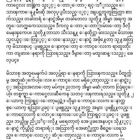
ကာင္မေလး တစ္တြဲက သူႏွင့္ ေတာ္ေတာ္ ရင္းႏီွးသည္။ ေ
သာၾကာေန႔မ်ဳိးဆို အလုပ္ျပီးသည္ႏွင့္ အျပင္အတူတူထြက္ကာ စား
က်သည္။ တခါတရံ ေနာင္ရဲအိမ္၊ တခါတေလ သူတို႔ အိမ္မွာ အရက္ အ
တူေသာက္ၾကေသးသည္။ ဒီကလူ ေတာ္ေတာ္မ်ားမ်ားေတာ့ ဒီလို
မေနၾကေပ။ သူတို႔ဘာသာ သီးသန္႔ ေနထိုင္တာ မ်ားသည္။ မိသားစု၊
သူငယ္ခ်င္းေတြႏွင့္ ေဝးေနသည့္ ေနာင္ရဲ အဖို႔ေတာ့ သူ႔အတြ
က္ မိသားစုပင္ ျဖစ္သည္။ ေနာက္ေတာ့ ေကာင္ေလးက ရာထူးတိုး
ကာ တျခားေနရာကို သြားရသည္။ ဒီမွာေတာ့ မထူးဆန္းသည့္ ဓေ
လ့ပင္။
မိသားစု အတူမေနက်ပဲ အလုပ္က်ရာ ေနရာကို သြားၾကသည္။ ပိတ္ရက္က်
မွ အတူဆံုက်ေပါ့ေလ။ ေကာင္ေလး မရိွေတာ့လည္း ေနာင္ရဲႏွ
င့္ အသြားအလာေတာ့ မပ်က္။ ညဘက္ အိမ္မွာ မဆံုတာက လြဲရင္ေ
ပါ့။ တစ္ရက္မွာ ေကာင္မေလးဆီကေန သတင္းၾကားရသည္။ သူတို႔ ၂
ေယာက္ ကြာရွင္းေတာ့မည္တဲ့။ ဟိုမွာ ေကာင္ေလးက ေနာက္တ
စ္ေယာက္ ရသြားျခင္း ျဖစ္သည္။ သူ႔ဘက္က အမွား ျဖစ္လို႔လည္း
ေကာင္မေလးကို ေလ်ာ္ေၾကးေပးျပီး ကြာရွင္းျခင္း ျဖစ္သ
ည္။ ဘယ္လိုမွ ညိွႏႈိင္းလို႔ မရေတာ့တဲ့ အေျခအေနပင္။ သို႔ႏွင့္
ေနာင္ရဲ ကိုယ္တိုင္ပဲ တရားရံုး အသြားကို အေဖာ္လိုက္ကာ စီစဥ္ေပးရသ
ည္။ ေကာင္ေလးႏွင့္ ဆံုေတာ့လည္း ေကာင္ေလးက မ်