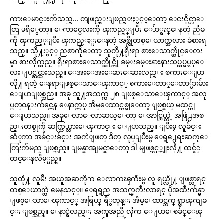
ကားေမာင္းက်သည္… တျဖည္းျဖည္းႏွင့္ေတာ့ ေငးငိုင္တာေ
တြ မရိွေတာ့။ ေကာင္မေလးကို ၾကည့္ျပီး ေပ်ာ္ရႊင္ေနတဲ့ ညီမ
ကို ၾကည့္ျပီး ၾကည္ႏူးေနတဲ့ အစ္ကိုတစ္ေယာက္အလား ခံစားရ
သည္။ သို႔ႏွင့္ ညစာကိုေတာ့ သူတို႔ရိုးရာ စားေသာက္ဆိုင္ေလး
မွာ စားလိုက္သည္။ ရိုးရာစားေသာက္ဆိုင္ကို ခမ္းခမ္းနားနားသပ္သပ္ရပ္ရပ္ေ
လး ျပင္ဆင္ထားသည္။ ေအးေအးေဆးေဆးလည္း စကားေျပာ
လို႔ ရတဲ့ ေနရာျဖစ္ေသာေၾကာင့္ စကားေတာ္ေတာ္မ်ားမ်ား
ေျပာျဖစ္သည္။ အခု သူ႔အသက္က ၂၈ ျဖစ္ေသာေၾကာင့္ အလု
ပ္ပတ္ဝန္းက်င္ကေန ေနာက္ထပ္ အိမ္ေထာင္တစ္ခုေတာ့ ျဖစ္မယ္ မထင္ဟု
ေျပာသည္။ အခုေလာေလာဆယ္ေတာ့ ေအာင္သြယ္တဲ့ အဖြဲ႕အစ
ည္းတစ္ခုကို ဆက္သြယ္ထားေၾကာင္း ေျပာသည္။ ျပီးမွ လူခ်င္း
ဆံုကာ အခ်င္းခ်င္း အကဲျဖတ္ ဒိတ္ လုပ္ျပီးမွ ေရွ႕ေရးဆက္ေ
တြးက်မည္ ျဖစ္သည္။ ျမန္မာအျမင္မွာေတာ့ ဒါ မျဖစ္သင့္ဘူးလို႔ ထင္ခ်င္
ထင္ေနလိမ့္မည္။
သူတို႔ လူမ်ဳိး အယူအဆကိုက ေလာကၾကီးမွ လူ ရယ္လို႔ ျဖစ္လာရင္
တစ္ေယာက္ထဲ မေနသင့္။ ေရရွည္ အသက္ၾကီးလာရင္ ပိုအထီးက်န္မွာ
ျဖစ္ေသာေၾကာင့္ အရြယ္ ရိွတုန္း အိမ္ေထာင္ဘက္ ရွာၾကျခ
င္း ျဖစ္သည္။ ေနာင္ရဲလည္း အကူအညီ လိုက ေျပာေစခ်င္ေၾ