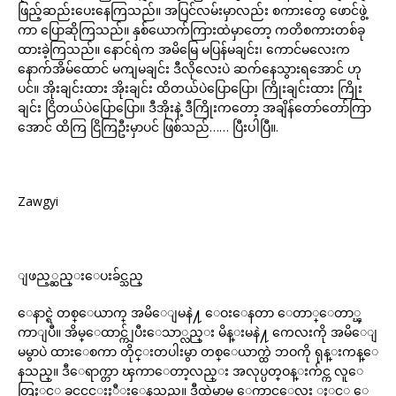
ဖြည့်ဆည်းပေးနေကြသည်။ အပြင်လမ်းမှာလည်း စကားတွေ ဖောင်ဖွဲ့
ကာ ပြောဆိုကြသည်။ နှစ်ယောက်ကြားထဲမှာတော့ ကတိစကားတစ်ခု
ထားခဲ့ကြသည်။ နောင်ရဲက အမိမြေ မပြန်မချင်း၊ ကောင်မလေးက
နောက်အိမ်ထောင် မကျမချင်း ဒီလိုလေးပဲ ဆက်နေသွားရအောင် ဟု
ပင်။ အိုးချင်းထား အိုးချင်း ထိတယ်ပဲပြောပြော၊ ကြိုးချင်းထား ကြိုး
ချင်း ငြိတယ်ပဲပြောပြော။ ဒီအိုးနဲ့ ဒီကြိုးကတော့ အချိန်တော်တော်ကြာ
အောင် ထိကြ ငြိကြဦးမှာပင် ဖြစ်သည်…… ပြီးပါပြီ။.
Zawgyi
ျဖည့္ဆည္းေပးခ်င္သည္
ေနာင္ရဲ တစ္ေယာက္ အမိေျမနဲ႔ ေဝးေနတာ ေတာ္ေတာ္ၾ
ကာျပီ။ အိမ္ေထာင္က်ျပီးေသာ္လည္း မိန္းမနဲ႔ ကေလးကို အမိေျ
မမွာပဲ ထားေစကာ တိုင္းတပါးမွာ တစ္ေယာက္ထဲ ဘဝကို ရုန္းကန္ေ
နသည္။ ဒီေရာက္တာ ၾကာေတာ့လည္း အလုပ္ပတ္ဝန္းက်င္က လူေ
တြႏွင့္ ခင္မင္ရင္းႏီွးေနသည္။ ဒီထဲမွာမွ ေကာင္ေလး ႏွင့္ ေ