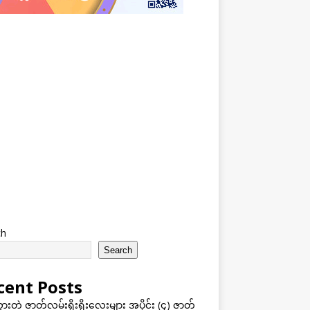
ch
Search
cent Posts
သွားတဲ့ ဇာတ်လမ်းရိုးရိုးလေးများ အပိုင်း (၄) ဇာတ်