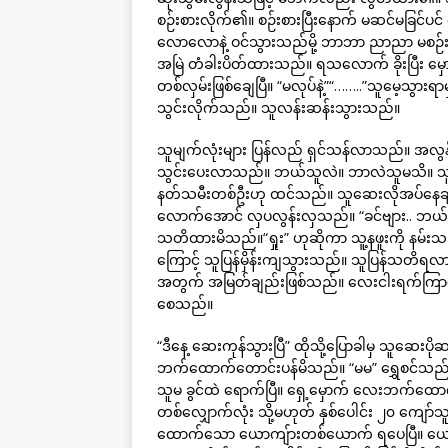
စဉ်းစားလိုက်၏။ စဉ်းစားပြီးနောက် မဆင်မခြင်ပ
လောလောနဲ့ ဝင်သွားသည်မို့ ဘာဘာ ညာညာ မစဉ်
အမြဲ တံခါးပိတ်ထားသည်။ ရသလောက် ခိုးပြီး မှေ
တစ်လှမ်းဖြစ်ချေပြီ။ “မလုပ်နဲ့”“……..”သူမေ့
သွင်းလိုက်သည်။ သူလန်းဆန်းသွားသည်။
သူမျက်လုံးများ ပြန်လည် ရှင်သန်လာသည်။ အလွန
သွင်းပေးလာသည်။ ဘယ်သူလဲ။ ဘာလဲသူမသိ။ သ
နတ်သမီးတစ်ဦးဟု ထင်သည်။ သူဆေးလိုအပ်နေချိန် ဆ
လောက်အောင် လှပလွန်းလှသည်။ “ခင်ဗျား.. ဘယ
သတိထားမိသည်။“ရှုး” ဟုဆိုကာ သူ့နဖူးကို နမ်း
ကြောင့် သူပြန်မှိန်းကျသွားသည်။ သူပြန်သတိရ
အတွက် အမြတ်ချည်းဖြစ်သည်။ လေးငါးရက်ကြာတော့
စေသည်။
“ဒီနေ့ ဆေးကုန်သွားပြီ” ထိုသို့ပြောခါမှ သူဆ
ဘက်ထောက်တောင်းပန်မိသည်။ “မမ” ရွှေစင်သည် 
သူမ ခွင်ထဲ ရောက်ပြီ။ ရှေ့မှောက် လေးဘက်ထော
တစ်လျှောက်လုံး သို့မဟုတ် နှစ်ပေါင်း ၂၀ ကျေ
ထောက်သော ယောကျ်ားတစ်ယောက် ရပေပြီ။ ယေ