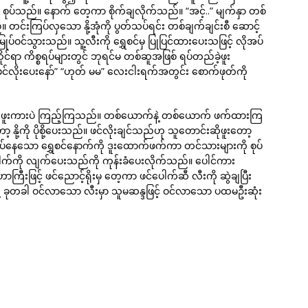
စုပ်သည်။ နောက် တေ့ကာ စိုက်ချလိုက်သည်။ “အင့်..” မျက်နှာ တစ်
င်းကြပ်လှသော နို့အုံကို ပွတ်သပ်ရင်း တစ်ချက်ချင်းစီ ဆောင့်
ပ်ဝင်သွားသည်။ သူ့လီးကို ရွှေစင်မှ ပြုပြင်ထားပေးသဖြင့် လိုအပ်
င်ရာ ကိစ္စရပ်များတွင် ဘုရင်မ တစ်ဆူအဖြစ် ရပ်တည်ခဲ့ဖူး
်လိုးပေးနော်” “ဟုတ် မမ” လေးငါးရက်အတွင်း စောက်ဖုတ်ကို
င် ဖူးကားပဲ ကြည့်ကြသည်။ တစ်ယောက်နဲ့ တစ်ယောက် ဖက်ထားကြ
ို့ကို ပိုစို့ပေးသည်။ ဖင်လိုးချင်သည်ဟု သူတောင်းဆိုဖူးတော့
ပ်နေသော ရွှေစင်နောက်ကို ဒူးထောက်ဖက်ကာ တင်သားများကို စုပ်
ပေါက်ကို လျက်ပေးသည်ကို ကုန်းခံပေးလိုက်သည်။ ပေါင်ကား
းဖြင့် ဖင်ညောင့်ရိုးမှ တေ့ကာ ဖင်ပေါက်ဆီ လီးကို ဆွဲချပြီး
သို့ ခုတခါ ဝင်လာသော လီးမှာ သူမဆန္ဒဖြင့် ဝင်လာသော ပထမဦးဆုံး