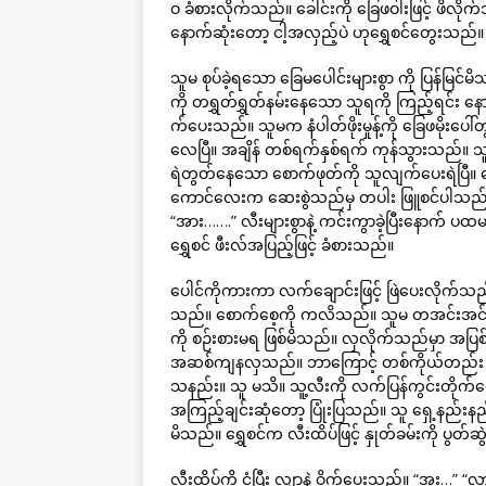
ဝ ခံစားလိုက်သည်။ ခေါင်းကို ခြေဖဝါးဖြင့် ဖိလ
နောက်ဆုံးတော့ ငါ့အလှည့်ပဲ ဟုရွှေစင်တွေးသည်။
သူမ စုပ်ခဲ့ရသော ခြေမပေါင်းများစွာ ကို ပြန်မြင်
ကို တရွှတ်ရွှတ်နမ်းနေသော သူရကို ကြည့်ရင်း န
က်ပေးသည်။ သူမက နံပါတ်ဖိုးမှုန့်ကို ခြေဖမိုး
လေပြီ။ အချိန် တစ်ရက်နှစ်ရက် ကုန်သွားသည်။ သူ
ရဲတွတ်နေသော စောက်ဖုတ်ကို သူလျက်ပေးရဲပြီ။ 
ကောင်လေးက ဆေးစွဲသည်မှ တပါး ဖြူစင်ပါသည်။
“အား…….” လီးများစွာနဲ့ ကင်းကွာခဲ့ပြီးနောက်
ရွှေစင် ဖီးလ်အပြည့်ဖြင့် ခံစားသည်။
ပေါင်ကိုကားကာ လက်ချောင်းဖြင့် ဖြဲပေးလိုက်သည်
သည်။ စောက်စေ့ကို ကလိသည်။ သူမ တအင်းအင်း 
ကို စဉ်းစားမရ ဖြစ်မိသည်။ လှလိုက်သည်မှာ အပြစ်
အဆစ်ကျနလှသည်။ ဘာကြောင့် တစ်ကိုယ်တည်း နေသနည
သနည်း။ သူ မသိ။ သူ့လီးကို လက်ပြန်ကွင်းတိုက်ပေ
အကြည့်ချင်းဆုံတော့ ပြုံးပြသည်။ သူ ရှေ့နည်းနည်
မိသည်။ ရွှေစင်က လီးထိပ်ဖြင့် နှုတ်ခမ်းကို ပွတ်
လီးထိပ်ကို ငုံပြီး လျှာနဲ့ ဝှိုက်ပေးသည်။ “အူး