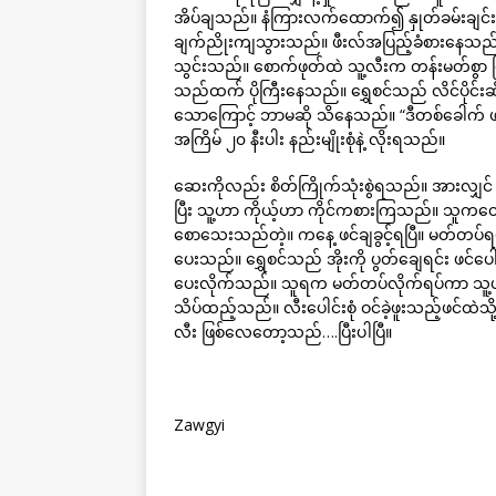
အိပ်ချသည်။ နံကြားလက်ထောက်၍ နှုတ်ခမ်းချင်း 
ချက်ညိုးကျသွားသည်။ ဖီးလ်အပြည့်ခံစားနေသည်။ တ
သွင်းသည်။ စောက်ဖုတ်ထဲ သူ့လီးက တန်းမတ်စွာ မြု
သည်ထက် ပိုကြီးနေသည်။ ရွှေစင်သည် လိင်ပိုင်းဆို
သောကြောင့် ဘာမဆို သိနေသည်။ “ဒီတစ်ခေါက် ဖင
အကြိမ် ၂၀ နီးပါး နည်းမျိုးစုံနဲ့ လိုးရသည်။
ဆေးကိုလည်း စိတ်ကြိုက်သုံးစွဲရသည်။ အားလျှ
ပြီး သူ့ဟာ ကိုယ့်ဟာ ကိုင်ကစားကြသည်။ သူကတော့ န
စောသေးသည်တဲ့။ ကနေ့ ဖင်ချခွင့်ရပြီ။ မတ်တပ်ရ
ပေးသည်။ ရွှေစင်သည် အိုးကို ပွတ်ချေရင်း ဖင်
ပေးလိုက်သည်။ သူရက မတ်တပ်လိုက်ရပ်ကာ သူ့ဟာကြီ
သိပ်ထည့်သည်။ လီးပေါင်းစုံ ဝင်ခဲ့ဖူးသည့်ဖင်ထဲ
လီး ဖြစ်လေတော့သည်….ပြီးပါပြီ။
Zawgyi