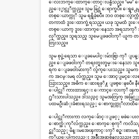
ေလးဘက္ေထာက္ေတာင္းပန္မိသည္။ “မမ” ေရႊ
ည္ေႏွာင္လုိက္သည္။ သူမ ခြင္ထဲ ေရာက္ၿပ
တစ္ေယာက္ကုိ သူမ ရရွိခဲ့ၿပီ။ ဘဝ တစ္ေလွ်ာ
တကာထံ ဒူးေထာက္ခဲ့ရသည္။ ယခု သူမထံ 
တစ္ေယာက္ ဒူးေထာက္ေနေသာ အရသာကုိ သူမ အ
လုိက္သည္။ သူရသည္ သူမေျခဖဝါးကုိ ယူက တရႊ
တြးသည္။
သူမ စုပ္ခဲ့ရေသာ ေျခမေပါင္းမ်ားစြာ ကုိ ျပန
ည္။ ေျခဖဝါးကုိ တရႊတ္ရႊတ္နမ္းေနေသာ သူရက
ရက ေျခဖဝါးမ်ားကုိ လွ်က္ေပးသည္။ သူမက န
က အငမ္းမရ လ်က္သည္။ သူမ ေအာင္ျမင္ေလၿပီ။ အ
သြားသည္။ အဓိက ေဆးရဖုိ႔ ျဖစ္ေနၿပီ။ နီရ
ေပါင္ကုိ ကားထားရင္း ေကာင္ေလးကုိ ၾကည့
႐ုိးသားပါသည္။ ဒါသည္ပင္ သူမအတြက္ အခြင့္ထူး
ပထမဦးဆံုးခံစားရသည့္ ေစာက္ဖုတ္ကုိလာထိေသ
ေပါင္ကုိကားကာ လက္ေခ်ာင္းျဖင့္ ၿဖဲေပး
ေစာက္အံုကုိလ်က္သည္။ ေစာက္ေစ့ကုိ ကလိ
င္ဆုိသည့္ မိန္းမအေၾကာင္းကုိ စဥ္းစားမရ ျဖစ္မ
ကုိယ္ေပါက္ကလည္း အခ်ိဳးအဆစ္က်နလွသည္။