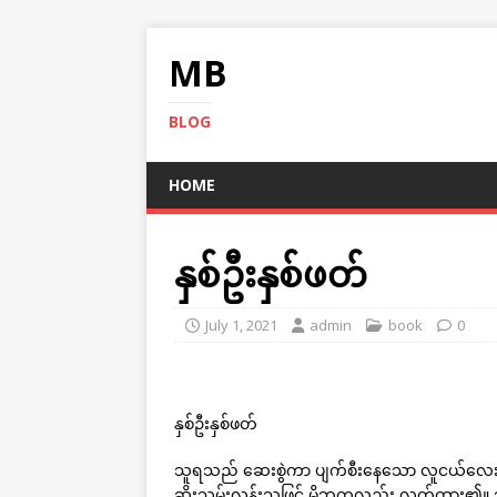
MB
BLOG
HOME
နှစ်ဦးနှစ်ဖတ်
July 1, 2021
admin
book
0
နှစ်ဦးနှစ်ဖတ်
သူရသည် ဆေးစွဲကာ ပျက်စီးနေသော လူငယ်လေး 
ဆိုးသွမ်းလွန်းသဖြင့် မိဘကလည်း လွတ်ထား၏။ သည