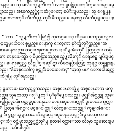
နသနည္း။ သူ မသိ။ သူ႔လီးကုိ လက္ျပန္ကြင္းတုိက္ေပးရင္းမွ
ည့္လာသည္။ အၾကည့္ခ်င္းဆံုေတာ့ ၿပံဳးျပသည္။ သူ ေရွ႕န
ားကုိ လီးထိပ္နဲ႔ ထုိးမိသည္။ ေရႊစင္က လီးထိပ္ျဖင့္ ႏႈ
 “အူး…” “လာ…” သူ႔လီးကုိ ဆြဲ၍ ကုတင္ေပၚ အိပ္ေပးသည္။ သူလ
္ခမ္းခ်င္း စုပ္သည္။ ေနာက္ ေတ့ကာ စုိက္ခ်လုိက္သည္။ “အ
ပည့္ခံစားေနသည္။ တင္းၾကပ္လွေသာ ႏုိ႔အံုကုိ ပြတ္သပ္ရင္း တစ္ခ်
းက တန္းမတ္စြာ ျမဳပ္ဝင္သြားသည္။ သူ႔လီးကုိ ေရႊစင္မွ ျပဳျပင္
ႊစင္သည္ လိင္ပုိင္းဆုိင္ရာ ကိစၥရပ္မ်ားတြင္ ဘုရင္မ တစ္ဆူအျဖ
ည္။ “ဒီတစ္ေခါက္ ဖင္လုိးေပးေနာ္” “ဟုတ္ မမ” ေလးငါးရက္အ
ိဳးစံုနဲ႔ လုိးရသည္။
ွ်င္ ဖူးကားပဲ ၾကည့္ၾကသည္။ တစ္ေယာက္နဲ႔ တစ္ေယာက္ ဖက္
။ သူကေတာ့ ႏုိ႔ကုိ ပုိစုိ႔ေပးသည္။ ဖင္လုိးခ်င္သည္ဟု သူေ
ခြင့္ရၿပီ။ မတ္တပ္ရပ္ေနေသာ ေရႊစင္ေနာက္ကုိ ဒူးေထာက္ဖက္ကာ
ကုိ ပြတ္ေခ်ရင္း ဖင္ေပါက္ကုိ လ်က္ေပးသည္ကုိ ကုန္းခံေပး
တပ္လုိက္ရပ္ကာ သူ႔ဟာႀကီးျဖင့္ ဖင္ေညာင့္႐ုိးမွ ေတ့ကာ ဖ
ါင္းစံု ဝင္ခဲ့ဖူးသည့္ဖင္ထဲသုိ႔ ခုတခါ ဝင္လာေသာ လီးမွာ သူမဆႏၵျဖ
ည္….ၿပီးပါျပီ။