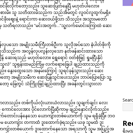
င် ဝင်ခိုးလိုက်တော့သည်။ သူဆေးပြတ်နေပြီ မဟုတ်ပါလော။
းစားမိ။ သူ သတိထားမိသည်က သည်အိမ်တွင် လူဝင်လူထွက်မရှိ။
ာင်ခိုးဈေးနဲ့ ရောင်းကာ ဆေးဝယ်ဖို့သာ သိသည်။ အသွားမတော်
သွားရာမှ သတိရလာသည်။ “မင်းအတွက်…”သူ့လက်မောင်းကြောထဲ ဆေး
်လှပသော အမျိုးသမီးကြီးတစ်ဦးက သူလိုအပ်သော နံပါတ်ဖိုးကို
ူသိသည်က အလွန်လှပလွန်းလှသော နတ်ဖန်ဆင်းထားသော
ေးရသည် မဟုတ်လော။ ရွှေရောင် ဝတ်စုံဖြင့် ရှုမငြီးနိုင်
်သူလဲ” သူရုန်းထမည်ကြံမှ လက်ရောခြေပါ ချည်ထားသည်ကို
သည်။ နွေးထွေးသော အနမ်းကြောင့် သူရင်ခုန်သွားသည်။ ဆေး
လာတော့ အမျိုးသမီးက ဆေးပြန်သွင်းပေးသည်။ ဘာပဲပြောပြော သူ့
 ခြေတွင် သံကြိုးဖြင့်ချည်ထားပြီး အခန်းတွင်းသွားလာ
Sear
ေးပိုဆာလာသည်။ တစ်ကိုယ်လုံးယားယံလာသည်။ သူချက်ချင်း လေး
ကောင်လေးအား ပိုင်လောက်ပြီဆိုကာမှ ချည်နှောင်လိုက်သည်။
က်တောင်းပန်နေသော ယောကျ်ားတစ်ယောက်ကို သူမ ရရှိခဲ့ပြီ။ ဘဝ
Re
ာ်သူမ ယောကျ်ား တကာထံ ဒူးထောက်ခဲ့ရသည်။ ယခု သူမထံ ဒူး
ာကျ်ားတစ်ယောက် ဒူးထောက်နေသော အရသာကို သူမ အပြည့်အ
ရိုးမ