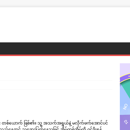
တစ်ယောက် ဖြစ်၏။ သူ့ အသက်အရွယ်နဲ့ မလိုက်ဖက်အောင်ပင်
်နေ့တွင် သူဆေးပြတ်နေသဖြင့် အိမ်တစ်အိမ်ကို ဝင်ခိုးရန်