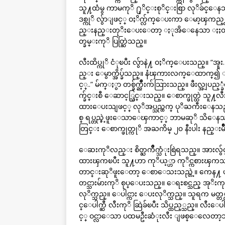
သူ႔ထံမွ ကာမကုိ ႐ုိင္းစုိင္းစြာ လုိခ်င္ေ
ဒစ္ကုိ လွ်ာျဖင့္ ဝႈိက္လ်က္ေပးကာ ေမာ့ၾက
ည္းနည္းတုိးေပးေတာ့ ႏုအိေနေသာ ႏႈတ္ခမ္းသ
တ္ခမ္းကုိ ပြတ္ဆြဲသည္။
လီးထိပ္ကုိ ငံုၿပီး လွ်ာနဲ႔ ဝႈိက္ေပးသည္။
ည္း ေမွာက္အိပ္ခ်သည္။ နံၾကားလက္ေထာက္၍ ႏႈတ
င့္..” မ်က္ႏွာ တစ္ခ်က္ညိဳးက်သြားသည္။ ဖီးလ္အျ
က္ခ်င္းစီ ေဆာင့္သြင္းသည္။ ေစာက္ဖုတ္ထဲ သူ႔လီ
ထားေပးသျဖင့္ လုိအပ္သည္ထက္ ပုိႀကီးေနသည္။ ေရ
စ္ ရပ္တည္ခဲ့ဖူးေသာေၾကာင့္ ဘာမဆုိ သိေနသ
တြင္း ေစာက္ဖုတ္ကုိ အႀကိမ္ ၂၀ နီးပါး နည္းမ်
ေဆးကုိလည္း စိတ္ႀကိဳက္သံုးစြဲရသည္။ အားလ
ထားၾကၿပီး သူ႔ဟာ ကုိယ့္ဟာ ကုိင္ကစားၾကသည္
တာင္းဆုိဖူးေတာ့ ေစာေသးသည္တဲ့။ ကေန႔ ဖင္ခ်
တင္သားမ်ားကုိ စုပ္ေပးသည္။ ေရႊစင္သည္ အုိး
လုိက္သည္။ ေပါင္ကား ေပးလုိက္သည္။ သူရက မတ္
င္ေပါက္ဆီ လီးကုိ ဆြဲခ်ၿပီး သိပ္ထည့္သည္။ လီးေပ
င့္ ဝင္လာေသာ ပထမဦးဆံုးလီး ျဖစ္ေလေတာ့သ