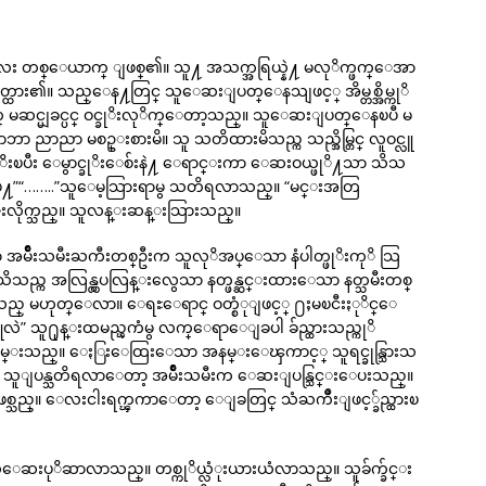
လး တစ္ေယာက္ ျဖစ္၏။ သူ႔ အသက္အရြယ္နဲ႔ မလုိက္ဖက္ေအာ
တ္ထား၏။ သည္ေန႔တြင္ သူေဆးျပတ္ေနသျဖင့္ အိမ္တစ္အိမ္ကုိ
က္ မဆင္မျခင္ပင္ ဝင္ခုိးလုိက္ေတာ့သည္။ သူေဆးျပတ္ေနၿပီ မ
 ညာညာ မစဥ္းစားမိ။ သူ သတိထားမိသည္က သည္အိမ္တြင္ လူဝင္လူ
ခုိးၿပီး ေမွာင္ခုိးေစ်းနဲ႔ ေရာင္းကာ ေဆးဝယ္ဖုိ႔သာ သိသ
ပ္နဲ႔”“……..”သူေမ့သြားရာမွ သတိရလာသည္။ “မင္းအတြ
ုက္သည္။ သူလန္းဆန္းသြားသည္။
ွပေသာ အမ်ိဳးသမီးႀကီးတစ္ဦးက သူလုိအပ္ေသာ နံပါတ္ဖုိးကုိ သြ
ည္က အလြန္လွပလြန္းလွေသာ နတ္ဖန္ဆင္းထားေသာ နတ္သမီးတစ္
ည္ မဟုတ္ေလာ။ ေရႊေရာင္ ဝတ္စံုျဖင့္ ႐ႈမၿငီးႏုိင္ေ
သူလဲ” သူ႐ုန္းထမည္ၾကံမွ လက္ေရာေျခပါ ခ်ည္ထားသည္ကုိ
 နမ္းသည္။ ေႏြးေထြးေသာ အနမ္းေၾကာင့္ သူရင္ခုန္သြားသ
 သူျပန္သတိရလာေတာ့ အမ်ိဳးသမီးက ေဆးျပန္သြင္းေပးသည္။
သည္။ ေလးငါးရက္ၾကာေတာ့ ေျခတြင္ သံႀကိဳးျဖင့္ခ်ည္ထားၿ
သူေဆးပုိဆာလာသည္။ တစ္ကုိယ္လံုးယားယံလာသည္။ သူခ်က္ခ်င္း