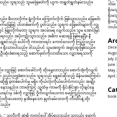
ိုက်သည်။ သူရသည် သူမခြေဖဝါးကို ယူက တရွှတ်ရွှတ်နမ်းသည်။
သိမ်း
ရိုးမသ
ရိုးမသ
မိသည်။ ဖီးလာလိုက်။ ရွံလိုက်။ ကြောက်လိုက် ဖြစ်သွားသည်။ ခြေဖဝါး
ရိုးမသ
ောက်ခြေဖြင့် ပါးတစ်ဖက်ကို ပွတ်သည်။ သူရက ခြေဖဝါးများကို လျှ
ဘယ်လိ
ပေါ်တွင် ဖြူးလိုက်တော့ သူရက အငမ်းမရ လျက်သည်။ သူမ အောင်မြင်
ရလည်း အပိုးကျိုးသွားသည်။ အဓိက ဆေးရဖို့ ဖြစ်နေပြီ။ နီ
Ar
ရွှေစင်သည် ပေါင်ကို ကားထားရင်း ကောင်လေးကို ကြည့်သည်။
Dece
 ရိုးသားပါသည်။ ဒါသည်ပင် သူမအတွက် အခွင့်ထူးဖြစ်သည်။
Augu
 ပထမဦးဆုံးခံစားရသည့် စောက်ဖုတ်ကိုလာထိသော လျှာအရသာကို
July 
June
။ လျှာဖြင့် စောက်ခေါင်းကို ထိုးမွှေလာသည်။ စောက်အုံကိုလျက်
May 
ညည်းညူခံစားသည်။ သူရသည် ရွှေစင်ဆိုသည့် မိန်းမအကြောင်း
April
ဆို၍ မဲ့တစ်ပေါက်မှ မရှိ။ ကိုယ်လုံးကိုယ်ပေါက်ကလည်း အချိုး
်း။ ဘာကြောင့် သူ့ထံမှ ကာမကို ရိုင်းစိုင်းစွာ လိုချင်နေ
Ca
းရင်းမှ ဒစ်ကို လျှာဖြင့် ဝှိုက်လျက်ပေးကာ မော့ကြည့်လာသည်။
book
းတိုးပေးတော့ နုအိနေသော နှုတ်ခမ်းသားကို လီးထိပ်နဲ့ ထိုး
ဆွဲသည်။
…” “လာ…” သူ့လီးကို ဆွဲ၍ ကုတင်ပေါ် အိပ်ပေးသည်။ သူလည်း မှောက်