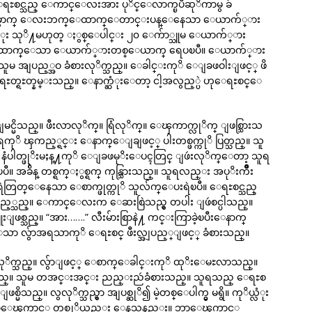
စင္သည္ ေကာင္ေလးအား ပုိင္ေလာက္ၿပီဆုိကာမွ ခ်
ီ။ ေရွ႕ေမွာက္ ေလးဘက္ေထာက္ေတာင္းပန္ေနေသာ ေယာက်္ား
က္လံုး သုိ႔မဟုတ္ ႏွစ္ေပါင္း ၂၀ ေက်ာ္သူမ ေယာက်္ား
ဒူးေထာက္ေသာ ေယာက်္ားတစ္ေယာက္ ရေပၿပီ။ ေယာက်္ား
ျပည့္အဝ ခံစားလုိက္သည္။ ေခါင္းကုိ ေျခဖဝါးျဖင့္ ဖိ
တ္ရႊတ္နမ္းသည္။ ေနာက္ဆံုးေတာ့ ငါ့အလွည့္ပဲ ဟုေရႊစင္ေ
္ျမင္မိသည္။ ဖီးလာလုိက္။ ရြံလုိက္။ ေၾကာက္လုိက္ ျဖစ္သြားသ
ုိ ၾကည့္ရင္း ေနာက္ေျချဖင့္ ပါးတစ္ဖက္ကုိ ပြတ္သည္။ သူ
ံပါတ္ဖုိးမႈန္႔ကုိ ေျခဖမုိးေပၚတြင္ ျဖဴးလုိက္ေတာ့ သူရ
ခ်ိန္ တစ္ရက္ႏွစ္ရက္ ကုန္သြားသည္။ သူရလည္း အပုိးက်ိဳး
ဲတြတ္ေနေသာ ေစာက္ဖုတ္ကုိ သူလ်က္ေပးရဲၿပီ။ ေရႊစင္သည္
္သည္။ ေကာင္ေလးက ေဆးစြဲသည္မွ တပါး ျဖဴစင္ပါသည္။
ျဖစ္သည္။ “အား…….” လီးမ်ားစြာနဲ႔ ကင္းကြာခဲ့ၿပီးေနာက္
ာ လွ်ာအရသာကုိ ေရႊစင္ ဖီးလ္အျပည့္ျဖင့္ ခံစားသည္။
လုိက္သည္။ လွ်ာျဖင့္ ေစာက္ေခါင္းကုိ ထုိးေမႊလာသည္။
သည္။ သူမ တအင္းအင္း ညည္းညဴခံစားသည္။ သူရသည္ ေရႊစ
ိသည္။ လွလုိက္သည္မွာ အျပစ္ဆုိ၍ မဲ့တစ္ေပါက္မွ မရွိ။ ကုိယ္လံုး
 ဘာေၾကာင့္ တစ္ကုိယ္တည္း ေနသနည္း။ ဘာေၾကာင့္