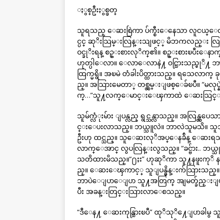
ႏွစ္ဦးႏွစ္ဖတ္
သူရသည္ ေဆးစြဲကာ ပ်က္စီးေနေသာ လူငယ္ေ
င္ပင္ ဆုိးသြမ္းလြန္းသျဖင့္ မိဘကလည္း လြ
ဝင္ခုိးရန္ စဥ္းစားလုိက္၏။ စဥ္းစားၿပီးေနာ
ဟုတ္ပါေလာ။ ေလာေလာနဲ႔ ဝင္သြားသည္မုိ႔ ဘာဘာ
ထြက္မရွိ။ အၿမဲ တံခါးပိတ္ထားသည္။ ရသေလာက္ 
ည္။ အသြားမေတာ္ တစ္လွမ္းျဖစ္ေခ်ၿပီ။ “မလု
က္…”သူ႔လက္ေမာင္းေၾကာထဲ ေဆးသြင္းလိ
သူမ်က္လံုးမ်ား ျပန္လည္ ရွင္သန္လာသည္။ အလြန္လ
င္းေပးလာသည္။ ဘယ္သူလဲ။ ဘာလဲသူမသိ။ သူသိသ
ဦးဟု ထင္သည္။ သူေဆးလုိအပ္ေနခ်ိန္ ေဆးရသ
လာက္ေအာင္ လွပလြန္းလွသည္။ “ခင္ဗ်ား.. ဘယ္
သတိထားမိသည္။“႐ႈး” ဟုဆုိကာ သူ႔နဖူးကုိ
ည္။ ေဆးေၾကာင့္ သူျပန္မွိန္းက်သြားသည္။
ဘာပဲေျပာေျပာ သူ႔အတြက္ အျမတ္ခ်ည္းျဖစ္
ပီး အခန္းတြင္းသြားလာေစသည္။
“ဒီေန႔ ေဆးကုန္သြားၿပီ” ထုိသုိ႔ေျပာခါမွ 