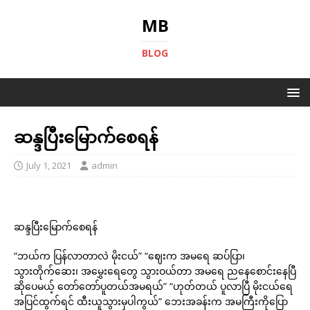
MB
BLOG
ဆန္ဒပြီးမြောက်စေရန်
July 1, 2021
admin
ဆန္ဒပြီးမြောက်စေရန်
“ဘယ်က ပြန်လာတာလဲ မိုးငယ်” “ဈေးက အမရေ ဆပ်ပြာ၊
သွားတိုက်ဆေး၊ အမွှေးရေတွေ သွားဝယ်တာ အမရေ ညနေစောင်းနေပြီ
ဆိုပေမယ့် တော်တော်ပူတယ်အမရယ်” “ဟုတ်တယ် ပူလာပြီ မိုးငယ်ရေ
အပြင်ထွက်ရင် ထီးယူသွားမှပါကွယ်” ဘေးအခန်းက အမကြီးကိုပြော