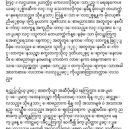
တြင္း လင္မယား၂ေယာက္လုံး ကေလးလိုခ်င္ေသာ္လည္း မရၾကေပ။
ယခင္ႏွစ္မ်ားဆီက လင္းသူ သေဘာၤလိုက္ေနခ်ိန္ မိုးငယ္မွာ တယာက္ထဲ
ေနရေလသည္။ သို႔ေသာ္ လြန္ခဲ့ေသာ ေလးႏွစ္ခန္႔က မိုးငယ္၏
ညီမႏွစ္ဝမ္းကြဲ မူယာက သူ၏သား ေစာဗညားအား အတူတူေနၿပီး
ေက်ာင္းတက္ရန္ အကူညီေတာင္းေလသည္။ လင္းသူအား ေျ
ပာျပရာ လင္းသူကလဲ တေယာက္ထဲက်န္ေနခဲ့ေသာ မိုးငယ္အတြက္
အေဖာ္လဲရေသာေၾကာင့္ အတူတူေနကာေက်ာင္းတက္ရန္ ခြင့္ျ
ပဳခဲ့ေလသည္။ ေစာဗညား သူတို႕ ႏွင့္ အတူတူေနၿပီး ေက်ာ
င္းတက္ေနသည္မွာ စက္မႈတကၠသိုလ္ ဒုတိယႏွစ္ပင္ ေရာက္ေနေလၿ
ပီ။ ေစာဗညားမွာ နဝမတန္းကထဲက လာေနကာ စေနကာစက ေ
သးေသးညွက္ညွက္လး ျဖစ္ေသာ္လည္း တကၠသိုလ္ေရာက္ေသာအခါ
အားကစားေလးဘာေလးလုပ္သျဖင့္ ကိုယ္ခႏၶာထြားတက္လာေလသ
ည္။
ရင္အုပ္က်ယ္က်ယ္ျဖင့္ ခႏၶာကိုယ္မွာ အဆီပိုမရွိပဲ ၾကြက္သား အေျမာ
င္းေျမာင္းထေနသည္မွာ ကိုရီးယားမင္းသား ရိန္းႏွင့္ ဆင္တူေ
လသည္။ သို႔ေသာ္ ေစာဗညားက ရိန္းလို အသားမျဖဴ ပဲ အသားအ
နည္းငယ္ညိဳေလသည္။ အခုလဲ ေဈးသြားရာက ျပန္လာၿပီးေနာက္ ည
စာခ်က္ျပဳတ္ရန္အတြက္ ျပင္ဆင္ေနလိုက္ေလသည္။ ေစာဗညား မန
က္ျဖန္ ေက်ာင္ထမင္းခ်ိဳင့္အတြက္ပါ ႀကိဳ၍ ခ်က္ျပဳတ္ထားျခင္းျဖ
စ္ေလသည္။ မနက္ထ၍ အလ်င္စလိုခ်က္ေနစရာ မလိုေအာင္ ႀကိဳလုပ္