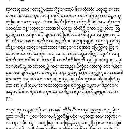
ၾကာၾကာေတာင့္ခံမထားႏိုင္ေတာ့ပဲ ၆လလုံးလုံး မထုတ္ပဲ ေအာ
င္းထားေသာ သုတ္ေရမ်ားကို တဟင္းဟင္း ညီးညဴ ကာ ပန္းထု
တ္ပစ္မိေလေတာ့သည္။ “အား ခ်စ္ ပီး ထြက္ ထြက္ကုန္ပီ ခ်စ္ အား အိုး အား”
လေရမ်ား ပန္းထုတ္ေသာအခါ မိုးငယ္က လီထိပ္ကိုငုံကာ စုပ္ယူလ်က္ ထြ
က္သမွ်ေသာ လေရမ်ားကို ျမတ္ႏိုးစြာေသာက္ၿမိဳရင္း လက္တဖက္ျဖ
င့္ လီတန္ အရင္းမွကိုင္ကာ ေရွ႕တိုးေနာက္ဆုတ္လုပ္ရင္း လေရတစက္မ
က်န္ေစရန္ ထုတ္ေနသလားေအာင္ေမ့ရေအာင္ ခပ္သြက္သြက္ ဂြင္း
ထုေပးေနေလသည္။ “အား အ အား ေကာင္းလိုက္တာ ခ်စ္ရာ” လေရ
မ်ားကို အားရပါးရ ေသာက္ၿမိဳကာ လီးကိုစိတ္ႀကိဳက္ခပ္ျပင္းျပင္း စု
ပ္ေပးၿပီးမွ အသာထရပ္လိုက္ေလသည္။ မ်က္လုံးေလးကို ခပ္ေမွးေ
မွးေလးျပဳလုပ္ကာ လင္းသူကို တည့္တည့္ စိုက္ၾကည့္လိုက္ေသာအခါ
မွာေတာ့ လင္းသူမွာ လက္ႏွစ္ဖက္ျဖင့္ မိုးငယ္အားေခါင္းမွဆြဲယူ
ကာ အားရပါးရနမ္းေလေတာ့သည္။ ရမက္ဆန္ကာ ခပ္ၾကမ္းၾကမ္း
အနမ္းမ်ားေၾကာင့္ မိုးငယ္ေပါင္ၾကားမွာ စိုတိုတိုျဖစ္လာေလသ
ည္။
လင္းသူက နမ္းၿပီးေသာအခါ ထိုင္ခ်ၿပီး လက္ႏွစ္ဖက္ျဖင့္ မိုးင
ယ္အား ေပါင္ႏွစ္ေခ်ာင္းမွ ပိုက္ကာခ်ီ၍ ပခုံေပၚတင္ကာ ထမ္းလိုက္ေ
လသည္။ မိုးငယ္မွာ တခစ္ခစ္ရီရင္း ေစြခနဲ႔ေျမာက္ပါသြားေလသည္။
ဧည့္ခန္းရွိ ႏွစ္ထိုင္ဆိုဖာႀကီးေပၚတြင္အသာခ်ကာ မိုးငယ္ ေပါင္ႏွ