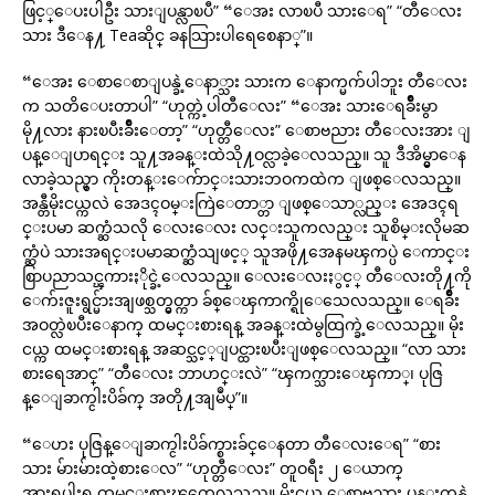
ဖြင့္ေပးပါဦး သားျပန္လာၿပီ” “ေအး လာၿပီ သားေရ” “တီေလး
သား ဒီေန႔ Teaဆိုင္ ခနသြားပါရေစေနာ္”။
“ေအး ေစာေစာျပန္ခဲ့ေနာ္သား သားက ေနာက္မက်ပါဘူး တီေလး
က သတိေပးတာပါ” “ဟုတ္ကဲ့ပါတီေလး” “ေအး သားေရခ်ိဳးမွာ
မို႔လား နားၿပီးခ်ိဳးေတာ့” “ဟုတ္တီေလး” ေစာဗညား တီေလးအား ျ
ပန္ေျပာရင္း သူ႔အခန္းထဲသို႔ဝင္လာခဲ့ေလသည္။ သူ ဒီအိမ္မွာေန
လာခဲ့သည္မွာ ကိုးတန္းေက်ာင္းသားဘဝကထဲက ျဖစ္ေလသည္။
အန္တီမိုးငယ္ကလဲ အေဒၚဝမ္းကြဲေတာ္တာ ျဖစ္ေသာ္လည္း အေဒၚရ
င္းပမာ ဆက္ဆံသလို ေလးေလး လင္းသူကလည္း သူစိမ္းလိုမဆ
က္ဆံပဲ သားအရင္းပမာဆက္ဆံသျဖင့္ သူအဖို႔အေနမၾကပ္ပဲ ေကာင္း
စြာပညာသင္ၾကားႏိုင္ခဲ့ေလသည္။ ေလးေလးႏွင့္ တီေလးတို႔ကို
ေက်းဇူးရွင္မ်ားအျဖစ္သတ္မွတ္ကာ ခ်စ္ေၾကာက္ရိုေသေလသည္။ ေရခ်ိဳး
အဝတ္လဲၿပီးေနာက္ ထမင္းစားရန္ အခန္းထဲမွထြက္ခဲ့ေလသည္။ မိုး
ငယ္က ထမင္းစားရန္ အဆင္သင့္ျပင္ထားၿပီးျဖစ္ေလသည္။ “လာ သား
စားရေအာင္” “တီေလး ဘာဟင္းလဲ” “ၾကက္သားေၾကာ္၊ ပုဇြ
န္ေျခာက္ငါးပိခ်က္ အတို႔အျမဳပ္”။
“ေဟး ပုဇြန္ေျခာက္ငါးပိခ်က္စားခ်င္ေနတာ တီေလးေရ” “စား
သား မ်ားမ်ားထဲ့စားေလ” “ဟုတ္တီေလး” တူဝရီး ၂ ေယာက္
အားရပါးရ ထမင္းစားၾကေလသည္။ မိုးငယ္က ေစာဗညား ပန္းကန္ထဲ