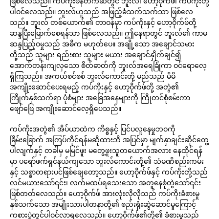
ဖြစ်လေသည်။ ကပ်ကိုးဖန်တက်ဆီတွင် ဘူးလ်၊ ဟော့ဝိုက်ဖ်၊ ကပ်ကိုးတို့
ပါဝင်လေသည်။ ဘူးလ်ဟူသည် အဖြည့်ခံသက်သက်သာ ဖြစ်လေ
သည်။ ဘူးလ် တစ်ယောက်၏ တာဝန်မှာ ကပ်ကိုးနှင့် ဟော့ဝိုက်ဖ်တို့
ဆန္ဒပြီးမြောက်စေရန်သာ ဖြစ်လေသည်။ ဤနေရာတွင် ဘူးလ်၏ ကာမ
ဆန္ဒပြည့်ဝမှုသည် အဓိက မဟုတ်ပေ။ အချို့သော အချောင်သမား
တို့သည် သူများ ရည်းစား သူများ မယား အချောင်နှိုက်ချင်၍
အောက်တန်းကျလှသော စိတ်ဓာတ်ကို ဘူးလ်အရေခြုံကာ ဝင်ရောလေ့
ရှိကြသည်။ အကယ်စင်စစ် ဘူးလ်ကောင်းတို့ မည်သည် မိမိ
အကျိုးဆောင်ပေးရမည့် ကပ်ကိုးနှင့် ဟော့ဝိုက်ဖ်တို့ အတွဲ၏
ကြိုက်နှစ်သက်ရာ ပုံစံများ အခြေအနေများကို ကြိုတင်စုံစမ်းကာ
ဖျော်ဖြေ အကျိုးဆောင်လေ့ရှိပေသည်။
ကပ်ကိုးအတွဲ၏ အိပ်ယာထဲက ကိစ္စနှင့် ပြင်ပလူနေမှုဘဝကို
ခြိမ်းခြောက် အကြပ်ကိုင်ရန်မဆိုထားဘိ အပြင်မှာ မျက်နှာချင်းဆိုင်တွေ့
ပါလျက်နှင့် တခါမှ မမြင်ဖူး မတွေ့ဖူးသူတယောက်အလား နေထိုင်ရန်
မှာ ပရော်ဖက်ရှင်နယ်ကျသော ဘူးလ်ကောင်းတို့၏ သံမဏိစည်းကမ်း
နှင့် သစ္စာတရားပင်ဖြစ်ချေတော့သည်။ ဟော့ဝိုက်ဖ်နှင့် ကပ်ကိုးတို့သည်
လင်မယားသော်၎င်း၊ လက်မထပ်ရသေးသော အတူနေစုံတွဲသော်၎င်း
ဖြစ်တတ်လေသည်။ ဟော့ဝိုက်ဖ် အားလုံးလိုလိုသည် ကပ်ကိုးခံစားမှု
နှစ်သက်သော အမျိုးသားပါတနာတို့၏ စည်းရုံးဆွဲဆောင်မှုကြောင့်
ကစားပွဲတွင်ပါဝင်လာရလေသည်။ ဟော့ဝိုက်ဖ်၏တို့၏ ခံစားမှုသည်