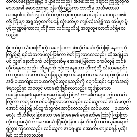
လက်ဟန်ခြေဟန်ဖြင့် ပြောလေသည်။ အခန်းထဲသို့ ချောင်းကြည့်လိုက်
သောအခါ စောဗညားမှာ ဖုန်းကိုကြည့်ကာ ဘာကိုမှ သတိမထားပဲ
အားရပါးရ စိတ်လွတ်ကိုယ်လွတ် ဂွင်းထုနေလေသည်။ စောဗညား၏
လီးကြီးမှာ အရှည်၇လက်မခန့် လုံးပတ်မှာ ကျပ်လုံးခန့်ရှိကာ ထိပ်မှာ မှို
ပွင့်သဏ္ဌာန်ကားလျက်ရှိကာ လင်းသူလီးနဲ့ အတူတူလောက်ပင်ရှိလေ
သည်။
မိုးငယ်မှာ လီးဒစ်ကြီးကို အရေပြားက ဖုံးလိုက်ဖော်လိုက်ဖြစ်နေတာကို
ကြည့်၍ ရင်ထဲတလှပ်လှပ်ဖြစ်ကာ စိတ်ကြွလာလေသည်။ ထိုအချိန်မှာ
ပင် သူ၏နောက်ဖက် ဖင်ကြားဆီမှ အေးခနဲ့ ဖြစ်ကာ စကပ်လှန် တင်ခံ
လိုက်ရလေသည်။ ထို့နောက် ဂွင်းထုနေသော လီးကဲ့သို့ လီးတချောင်း
က သူ့စောက်ပတ်ထဲသို့ ဖြေးညှင်းစွာ ဝင်ရောက်လာလေသည်။ မိုးငယ်
အဖို့ ယောက်ျားတယောက်ဂွင်းထုနေသည်ကို ချောင်းရင်း နောက်အလို
ခံရသည်မှာ ဘဝတွင် ပထမဆုံးဖြစ်လေသည်။ ထူးခြားသော
အခြေအနေ၏ ရမက်စေ့ဆော်မှုကြောင့်လဲ ကာမစိတ်များ ကြွသထက်
ကြွကာ ကတုန်ကယင်ပင်ဖြစ်လာလေသည်။ လင်းသူကလဲ အသံမထွက်
အောင် ထိန်း၍ ခပ်သွက်သွက်ဆောင့်လေသည်။ လင်မယား ၂ ယောက်
စလုံး ကိုယ်စီထူးခြားသော အခြေအနေ၏ စေ့ဆော်မှုကြောင့် ကြာကြာ
လိုးစရာမလိုပဲ ကာမလမ်းဆုံးပြီးဆုံးခြင်း ပန်းတိုင်ကို တက်လှမ်းရောက်
ရှိသွားကြလေသည်။ လင်းသူက အရေများ အောက်မကျစေရန် ပုဆိုး
ဖြင့် သုတ်လေသည်။