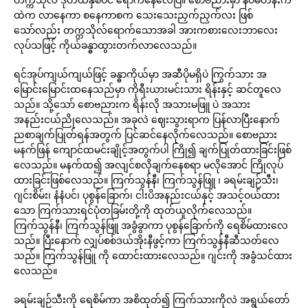
ထဲက လာနေကာ စနေကာစက သေးသေးညှက်ညှက်လး ဖြစ်
သော်လည်း တက္ကသိုလ်ရောက်သောအခါ အားကစားလေးဘာလေး
လုပ်သဖြင့် ကိုယ်ခန္ဓာထွားတက်လာလေသည်။
ရင်အုပ်ကျယ်ကျယ်ဖြင့် ခန္ဓာကိုယ်မှာ အဆီပိုမရှိပဲ ကြွက်သား အ
မြောင်းမြောင်းထနေသည်မှာ ကိုရီးယားမင်းသား ရိန်းနှင့် ဆင်တူလေ
သည်။ သို့သော် စောဗညားက ရိန်းလို အသားမဖြူ ပဲ အသား
အနည်းငယ်ညိုလေသည်။ အခုလဲ ဈေးသွားရာက ပြန်လာပြီးနောက်
ညစာချက်ပြုတ်ရန်အတွက် ပြင်ဆင်နေလိုက်လေသည်။ စောဗညား
မနက်ဖြန် ကျောင်ထမင်းချိုင့်အတွက်ပါ ကြို၍ ချက်ပြုတ်ထားခြင်းဖြစ်
လေသည်။ မနက်ထ၍ အလျင်စလိုချက်နေစရာ မလိုအောင် ကြိုလုပ်
ထားခြင်းဖြစ်လေသည်။ ကြက်သွန်နီ၊ ကြက်သွန်ဖြူ ၊ ခရမ်းချဉ်သီး၊
ဂျင်းစိမ်း၊ နံနံပင်၊ ပုစွန်ခြောက်၊ ငါးပိအနည်းငယ်နှင့် အသင့်ဝယ်ထား
သော ကြက်သားရင်ပုံတခြမ်းတို့ကို ထုတ်ယူလိုက်လေသည်။
ကြက်သွန်နီ၊ ကြက်သွန်ဖြူ အခွံခွာကာ ပုစွန်ခြောက်ကို ရေစိမ်ထားလေ
သည်။ ပြီးနောက် လျှပ်စစ်ဒယ်အိုးနီဖွင့်ကာ ကြက်သွန်နီဆီသတ်လေ
သည်။ ကြက်သွန်ဖြူ ကို ထောင်းထားလေသည်။ ဂျင်းကို အခွံသင်ထား
လေသည်။
ခရမ်းချဉ်သီးကို ရေစိမ်ကာ အစိထုတ်၍ ကြက်သားကိုလဲ အရွယ်တော်