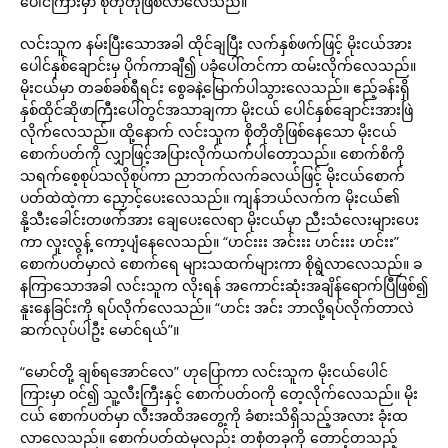
ပေါင်ကြားမှာ စိုတိုတိုဖြစ်လာလေသည်။
လင်းသူက နမ်းပြီးသောအခါ ထိုင်ချပြီး လက်နှစ်ဖက်ဖြင့် မိုးငယ်အား
ပေါင်နှစ်ချောင်းမှ ပိုက်ကာချီ၍ ပခုံပေါ်တင်ကာ ထမ်းလိုက်လေသည်။
မိုးငယ်မှာ တခစ်ခစ်ရီရင်း စွေခနဲ့မြောက်ပါသွားလေသည်။ ဧည့်ခန်းရှိ
နှစ်ထိုင်ဆိုဖာကြီးပေါ်တွင်အသာချကာ မိုးငယ် ပေါင်နှစ်ချောင်းအားဖြဲ
လိုက်လေသည်။ ထို့နောက် လင်းသူက စိုတိုတိုဖြစ်နေသော မိုးငယ်
စောက်ပတ်ကို လျှာဖြင့်အပြားလိုက်ယက်ပါတော့သည်။ စောက်စိကို
သရက်စေ့စုပ်သလိုစုပ်ကာ ညာဘက်လက်ခလယ်ဖြင့် မိုးငယ်စောက်
ပတ်ထဲထဲ့ကာ ညှောင့်ပေးလေသည်။ ကျန်ဘယ်လက်က မိုးငယ်၏
နို့သီးခေါင်းတဖက်အား ချေပေးလေရာ မိုးငယ်မှာ ညီးသံလေးများပေး
ကာ လူးလွန့် ကော့ပျံနေလေသည်။ “ဟင်းးး အင်းးး ဟင်းးး ဟင်းး”
စောက်ပတ်မှာလဲ စောက်ရေ များသထက်များကာ စိုရွဲလာလေသည်။ ခ
နကြာသောအခါ လင်းသူက လိုးရန် အကောင်းဆုံးအချိန်ရောက်ပြီဖြစ်၍
နူးနေခြင်းကို ရပ်လိုက်လေသည်။ “ဟင်း အင်း ဘာလို့ရပ်လိုက်တာလဲ
ဆက်လုပ်ပါဦး မောင်ရယ်”။
“မောင်တို့ ချစ်ရအောင်လေ” ဟုပြောကာ လင်းသူက မိုးငယ်ပေါင်
ကြားမှာ ဝင်၍ သူ့လီးကြီးနှင့် စောက်ပတ်ဝကို တေ့လိုက်လေသည်။ မိုး
ငယ် စောက်ပတ်မှာ လီးအထိအတွေ့ကို ခံစားသိရှိသည့်အလား ခုံးထ
လာလေသည်။ စောက်ပတ်ထဲမှလည်း တစုံတခုကို တောင့်တသည့်