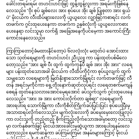
ခေါင်းတရမ်းရမ်း တဟင်းဟင်းဖြင့် ထွန့်ထွန့်လူးကာ အရမ်းကိုဖြစ်နေ
လေသည်။ “ဝိုး စုပ် ချစ်လေး အား စုပ်ပေး အိုး ချစ် ပြုစုတာ အား ရှယ်
ပဲ” မိုးငယ်က လီးထိပ်ဖျားလေးကို ယွယွလေး လျှာဖြင့်ကစာရင်း လက်
တဖက်က ဂွင်းထုပေးနေကာ တဖက်က ဥနှစ်လုံးကို ယွယွလေးကစား
ပေးနေရာ လင်းသူမှာ လက်ရှိ အခြေအနေကိုပင်မေ့ကာ အကောင်းကြီး
ကောင်းနေလေသည်။
ကြာကြာတောင့်ခံမထားနိုင်တော့ပဲ ၆လလုံးလုံး မထုတ်ပဲ အောင်းထား
သော သုတ်ရေများကို တဟင်းဟင်း ညီးညူ ကာ ပန်းထုတ်ပစ်မိလေ
တော့သည်။ “အား ချစ် ပီး ထွက် ထွက်ကုန်ပီ ချစ် အား အိုး အား” လရေ
များ ပန်းထုတ်သောအခါ မိုးငယ်က လီထိပ်ကိုငုံကာ စုပ်ယူလျက် ထွက်
သမျှသော လရေများကို မြတ်နိုးစွာသောက်မြိုရင်း လက်တဖက်ဖြင့် လီ
တန် အရင်းမှကိုင်ကာ ရှေ့တိုးနောက်ဆုတ်လုပ်ရင်း လရေတစက်မကျန်
စေရန် ထုတ်နေသလားအောင်မေ့ရအောင် ခပ်သွက်သွက် ဂွင်းထုပေးနေ
လေသည်။ “အား အ အား ကောင်းလိုက်တာ ချစ်ရာ” လရေများကို
အားရပါးရ သောက်မြိုကာ လီးကိုစိတ်ကြိုက်ခပ်ပြင်းပြင်း စုပ်ပေးပြီးမှ
အသာထရပ်လိုက်လေသည်။ မျက်လုံးလေးကို ခပ်မှေးမှေးလေးပြုလုပ်
ကာ လင်းသူကို တည့်တည့် စိုက်ကြည့်လိုက်သောအခါမှာတော့ လင်းသူ
မှာ လက်နှစ်ဖက်ဖြင့် မိုးငယ်အားခေါင်းမှဆွဲယူကာ အားရပါးရနမ်းလေ
တော့သည်။ ရမက်ဆန်ကာ ခပ်ကြမ်းကြမ်း အနမ်းများကြောင့် မိုးငယ်