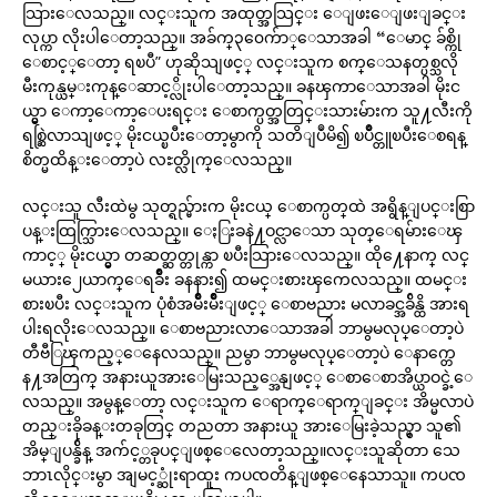
သြားေလသည္။ လင္းသူက အထုတ္အသြင္း ေျဖးေျဖးျခင္း
လုပ္ကာ လိုးပါေတာ့သည္။ အခ်က္၃၀ေက်ာ္ေသာအခါ “ေမာင္ ခ်စ္ကို
ေစာင့္ေတာ့ ရၿပီ” ဟုဆိုသျဖင့္ လင္းသူက စက္ေသနတ္ပစ္သလို
မီးကုန္ယမ္းကုန္ေဆာင့္လိုးပါေတာ့သည္။ ခနၾကာေသာအခါ မိုးင
ယ္မွာ ေကာ့ေကာ့ေပးရင္း ေစာက္ပတ္အတြင္းသားမ်ားက သူ႔လီးကို
ရစ္ဆြဲလာသျဖင့္ မိုးငယ္ၿပီးေတာ့မွာကို သတိျပဳမိ၍ ၿပိဳင္တူၿပီးေစရန္
စိတ္မထိန္းေတာ့ပဲ လႊတ္လိုက္ေလသည္။
လင္းသူ လီးထဲမွ သုတ္ရည္မ်ားက မိုးငယ္ ေစာက္ပတ္​ထဲ အရွိန္​ျပင္းစြာ
ပန္းထြက္သြားေလသည္။ ေႏြးခနဲ႔ဝင္လာေသာ သုတ္ေရမ်ားေၾ
ကာင့္ မိုးငယ္မွာ တဆတ္ဆတ္တုန္ကာ ၿပီးသြားေလသည္။ ထို႔ေနာက္ လင္
မယား၂ေယာက္ေရခ်ိဳး ခနနား၍ ထမင္းစားၾကေလသည္။ ထမင္း
စားၿပီး လင္းသူက ပုံစံအမ်ိဳးမ်ိဳးျဖင့္ ေစာဗညား မလာခင္အခ်ိန္ထိ အားရ
ပါးရလိုးေလသည္။ ေစာဗညားလာေသာအခါ ဘာမွမလုပ္ေတာ့ပဲ
တီဗီြၾကည့္ေနေလသည္။ ညမွာ ဘာမွမလုပ္ေတာ့ပဲ ေနာက္တေ
န႔အတြက္ အနားယူအားေမြးသည့္အေနျဖင့္ ေစာေစာအိပ္ယာဝင္ခဲ့ေ
လသည္။ အမွန္ေတာ့ လင္းသူက ေရာက္ေရာက္ျခင္း အိမ္မလာပဲ
တည္းခိုခန္းတခုတြင္ တညတာ အနားယူ အားေမြးခဲ့သည္မွာ သူ၏
အိမ္ျပန္ခ်ိန္ အက်င့္တခုပင္ျဖစ္ေလေတာ့သည္။လင္းသူဆိုတာ သေ
ဘာၤလိုင္းမွာ အျမင့္ဆုံးရာထူး ကပၸတိန္ျဖစ္ေနေသာသူ။ ကပၸ