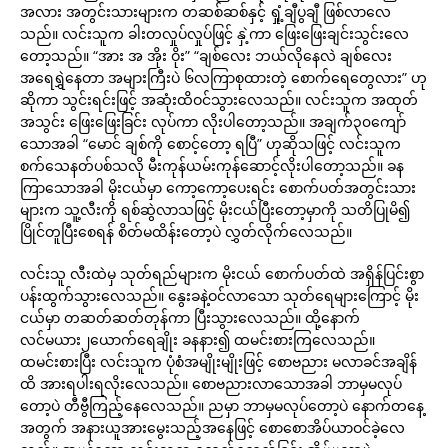
အလား အတွင်းသားများက တဆစ်ဆစ်နှင့် ရှုံ့ချီပွချီ ဖြစ်လာလေ
သည်။ လင်းသူက ခါးတလှုပ်လှုပ်ဖြင့် နှဲ့ကာ ဖြေးဖြေးချင်းသွင်းလေ
တော့သည်။ “အား အ အိုး ဝိုး” “ချစ်လေး ဘယ်လိုနေလဲ ချစ်လေး
အရေရွှဲနေတာ အများကြီးပဲ ၆လကြာစုထားတဲ့ စောက်ရေတွေလား” ဟု
ဆိုကာ သွင်းရင်းဖြင့် အဆုံးထိဝင်သွားလေသည်။ လင်းသူက အထုတ်
အသွင်း ဖြေးဖြေးခြင်း လုပ်ကာ လိုးပါတော့သည်။ အချက်၃၀ကျော်
သောအခါ “မောင် ချစ်ကို စောင့်တော့ ရပြီ” ဟုဆိုသဖြင့် လင်းသူက
စက်သေနတ်ပစ်သလို မီးကုန်ယမ်းကုန်ဆောင့်လိုးပါတော့သည်။ ခန
ကြာသောအခါ မိုးငယ်မှာ ကော့ကော့ပေးရင်း စောက်ပတ်အတွင်းသား
များက သူ့လီးကို ရစ်ဆွဲလာသဖြင့် မိုးငယ်ပြီးတော့မှာကို သတိပြုမိ၍
ပြိုင်တူပြီးစေရန် စိတ်မထိန်းတော့ပဲ လွှတ်လိုက်လေသည်။
လင်းသူ လီးထဲမှ သုတ်ရည်များက မိုးငယ် စောက်ပတ်ထဲ အရှိန်ပြင်းစွာ
ပန်းထွက်သွားလေသည်။ နွေးခနဲ့ဝင်လာသော သုတ်ရေများကြောင့် မိုး
ငယ်မှာ တဆတ်ဆတ်တုန်ကာ ပြီးသွားလေသည်။ ထို့နောက်
လင်မယား၂ယောက်ရေချိုး ခနနား၍ ထမင်းစားကြလေသည်။
ထမင်းစားပြီး လင်းသူက ပုံစံအမျိုးမျိုးဖြင့် စောဗညား မလာခင်အချိန်
ထိ အားရပါးရလိုးလေသည်။ စောဗညားလာသောအခါ ဘာမှမလုပ်
တော့ပဲ တီဗွီကြည့်နေလေသည်။ ညမှာ ဘာမှမလုပ်တော့ပဲ နောက်တနေ့
အတွက် အနားယူအားမွေးသည့်အနေဖြင့် စောစောအိပ်ယာဝင်ခဲ့လေ