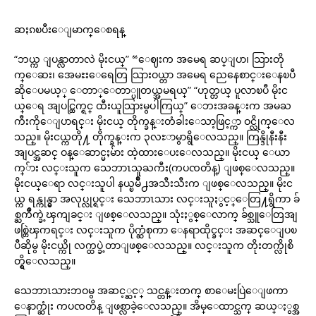
ဆႏၵၿပီးေျမာက္ေစရန္
“ဘယ္က ျပန္လာတာလဲ မိုးငယ္” “ေဈးက အမေရ ဆပ္ျပာ၊ သြားတို
က္ေဆး၊ အေမႊးေရေတြ သြားဝယ္တာ အမေရ ညေနေစာင္းေနၿပီ
ဆိုေပမယ့္ ေတာ္ေတာ္ပူတယ္အမရယ္” “ဟုတ္တယ္ ပူလာၿပီ မိုးင
ယ္ေရ အျပင္ထြက္ရင္ ထီးယူသြားမွပါကြယ္” ေဘးအခန္းက အမႀ
ကီးကိုေျပာရင္း မိုးငယ္ တိုက္ခန္းတံခါးေသာ့ဖြင့္ကာ ဝင္လိုက္ေလ
သည္။ မိုးငယ္ကတို႔ တိုက္ခန္းက ၃လႊာမွာရွိေလသည္။ ကြန္ဒိုနီးနီး
အျပင္အဆင္ ဝန္ေဆာင္မႈမ်ား ထဲ့ထားေပးေလသည္။ မိုးငယ္ ေယာ
က္်ား လင္းသူက သေဘာၤသူႀကီး(ကပၸတိန္) ျဖစ္ေလသည္။
မိုးငယ္ေရာ လင္းသူပါ နယ္ၿမိဳ႕အသီးသီးက ျဖစ္ေလသည္။ မိုးင
ယ္က ရန္ကုန္မွာ အလုပ္လုပ္ရင္း သေဘာၤသား လင္းသူႏွင့္ေတြ႔ရွိကာ ခ်
စ္ႀကိဳက္ခဲ့ၾကျခင္း ျဖစ္ေလသည္။ သုံးႏွစ္ေလာက္ ခ်စ္သူေတြအျ
ဖစ္တြဲၾကရင္း လင္းသူက ပိုက္ဆံစုကာ ေနရာထိုင္ခင္း အဆင္ေျပၿ
ပီဆိုမွ မိုးငယ္ကို လက္ထပ္ခဲ့တာျဖစ္ေလသည္။ လင္းသူက တိုးတက္လိုစိ
တ္ရွိေလသည္။
သေဘာၤသားဘဝမွ အဆင့္ဆင့္ သင္တန္းတက္ စာေမးပြဲေျဖကာ
ေနာက္ဆုံး ကပၸတိန္ ျဖစ္လာခဲ့ေလသည္။ အိမ္ေထာင္သက္ ဆယ္ႏွစ္အ