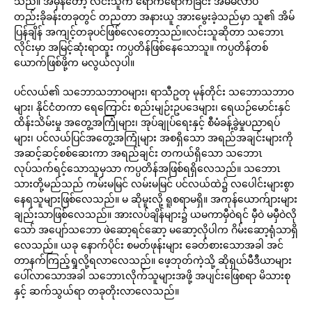
သည်။ အမှန်တော့ လင်းသူက ရောက်ရောက်ခြင်း အိမ်မလာပဲ
တည်းခိုခန်းတခုတွင် တညတာ အနားယူ အားမွေးခဲ့သည်မှာ သူ၏ အိမ်
ပြန်ချိန် အကျင့်တခုပင်ဖြစ်လေတော့သည်။လင်းသူဆိုတာ သဘောၤ
လိုင်းမှာ အမြင့်ဆုံးရာထူး ကပ္ပတိန်ဖြစ်နေသောသူ။ ကပ္ပတိန်တစ်
ယောက်ဖြစ်ဖို့က မလွယ်လှပါ။
ပင်လယ်၏ သဘောသဘာဝများ၊ ရာသီဥတု မုန်တိုင်း သဘောသဘာဝ
များ၊ နိုင်ငံတကာ ရေကြောင်း စည်းမျဉ်းဥပဒေများ၊ ရေယဉ်မောင်းနှင်
ထိန်းသိမ်းမှု အတွေ့အကြုံများ၊ အုပ်ချုပ်ရေးနှင့် စီမံခန့်ခွဲမှုပညာရပ်
များ၊ ပင်လယ်ပြင်အတွေ့အကြုံများ အစရှိသော အရည်အချင်းများကို
အဆင့်ဆင့်စစ်ဆေးကာ အရည်ချင်း တကယ်ရှိသော သဘောၤ
လုပ်သက်ရင့်သောသူမှသာ ကပ္ပတိန်အဖြစ်ရရှိလေသည်။ သဘောၤ
သားတို့မည်သည် ကမ်းမမြင် လမ်းမမြင် ပင်လယ်ထဲ၌ လပေါင်းများစွာ
နေရသူများဖြစ်လေသည်။ မ ဆိုမူးလို့ ရူစရာမရှိ။ အကုန်ယောက်ျားများ
ချည်းသာဖြစ်လေသည်။ အားလပ်ချိန်များ၌ ယမကာမှီဝဲရင် မှီဝဲ မမှီဝဲလို
သော် အပျော်သဘော ဖဲဆော့ရင်ဆော့ မဆော့လိုပါက ဂိမ်းဆော့ရုံသာရှိ
လေသည်။ ယခု နောက်ပိုင်း စမတ်ဖုန်းများ ခေတ်စားသောအခါ အင်
တာနက်ကြည့်ရှုလို့ရလာလေသည်။ ဖေ့ဘုတ်ကဲ့သို့ ဆိုရှယ်မီဒီယာများ
ပေါ်လာသောအခါ သဘောၤလိုက်သူများအဖို့ အပျင်းဖြေစရာ မိသားစု
နှင့် ဆက်သွယ်ရာ တခုတိုးလာလေသည်။