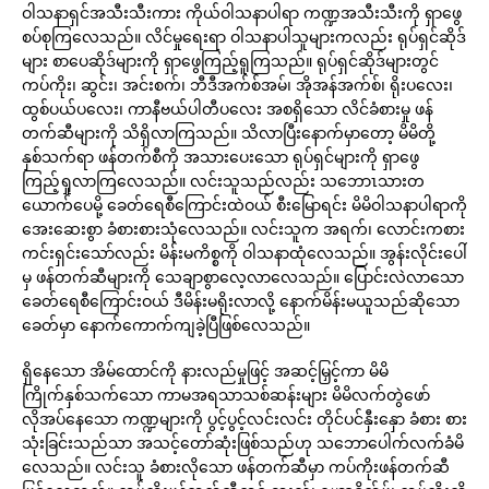
ဝါသနာရှင်အသီးသီးကား ကိုယ်ဝါသနာပါရာ ကဏ္ဍအသီးသီးကို ရှာဖွေ
စပ်စုကြလေသည်။ လိင်မှုရေးရာ ဝါသနာပါသူများကလည်း ရုပ်ရှင်ဆိုဒ်
များ စာပေဆိုဒ်များကို ရှာဖွေကြည့်ရူကြသည်။ ရုပ်ရှင်ဆိုဒ်များတွင်
ကပ်ကိုး၊ ဆွင်း၊ အင်းစက်၊ ဘီဒီအက်စ်အမ်၊ အိုအန်အက်စ်၊ ရိုးပလေး၊
ထွစ်ပယ်ပလေး၊ ကာနီဗယ်ပါတီပလေး အစရှိသော လိင်ခံစားမှု ဖန်
တက်ဆီများကို သိရှိလာကြသည်။ သိလာပြီးနောက်မှာတော့ မိမိတို့
နှစ်သက်ရာ ဖန်တက်စီကို အသားပေးသော ရုပ်ရှင်များကို ရှာဖွေ
ကြည့်ရှုလာကြလေသည်။ လင်းသူသည်လည်း သဘောၤသားတ
ယောက်ပေမို့ ခေတ်ရေစီကြောင်းထဲဝယ် စီးမြောရင်း မိမိဝါသနာပါရာကို
အေးဆေးစွာ ခံစားစားသုံလေသည်။ လင်းသူက အရက်၊ လောင်းကစား
ကင်းရှင်းသော်လည်း မိန်းမကိစ္စကို ဝါသနာထုံလေသည်။ အွန်းလိုင်းပေါ်
မှ ဖန်တက်ဆီများကို သေချာစွာလေ့လာလေသည်။ ပြောင်းလဲလာသော
ခေတ်ရေစီကြောင်းဝယ် ဒီမိန်းမရိုးလာလို့ နောက်မိန်းမယူသည်ဆိုသော
ခေတ်မှာ နောက်ကောက်ကျခဲ့ပြီဖြစ်လေသည်။
ရှိနေသော အိမ်ထောင်ကို နားလည်မှုဖြင့် အဆင့်မြှင့်ကာ မိမိ
ကြိုက်နှစ်သက်သော ကာမအရသာသစ်ဆန်းများ မိမိလက်တွဲဖော်
လိုအပ်နေသော ကဏ္ဍများကို ပွင့်ပွင့်လင်းလင်း တိုင်ပင်နှီးနှော ခံစား စား
သုံးခြင်းသည်သာ အသင့်တော်ဆုံးဖြစ်သည်ဟု သဘောပေါက်လက်ခံမိ
လေသည်။ လင်းသူ ခံစားလိုသော ဖန်တက်ဆီမှာ ကပ်ကိုးဖန်တက်ဆီ