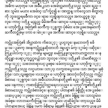
ျဖစ္ေလသည္။ ဤေနရာတြင္ ဘူးလ္၏ ကာမဆႏၵျပည့္ဝမႈသည္
အဓိက မဟုတ္ေပ။ အခ်ိဳ႕ေသာ အေခ်ာင္သမားတို႔သည္ သူမ်ား ရည္း
စား သူမ်ား မယား အေခ်ာင္ႏႈိက္ခ်င္၍ ေအာက္တန္းက်လွေသာ စိတ္ဓာတ္
ကို ဘူးလ္အေရၿခဳံကာ ဝင္ေရာေလ့ရွိၾကသည္။ အကယ္စင္စစ္ ဘူး
လ္ေကာင္းတို႔ မည္သည္ မိမိအက်ိဳးေဆာင္ေပးရမည့္ ကပ္ကိုးႏွင့္
ေဟာ့ဝိုက္ဖ္တို႔ အတြဲ၏ ႀကိဳက္ႏွစ္သက္ရာ ပုံစံမ်ား အေျခအေနမ်ားကို
ႀကိဳတင္စုံစမ္းကာ ေဖ်ာ္ေျဖ အက်ိဳးေဆာင္ေလ့ရွိေပသည္။
ကပ္ကိုးအတြဲ၏ အိပ္ယာထဲက ကိစၥႏွင့္ ျပင္ပလူေနမႈဘဝကို ၿခိ
မ္းေျခာက္ အၾကပ္ကိုင္ရန္မဆိုထားဘိ အျပင္မွာ မ်က္ႏွာခ်င္းဆိုင္ေ
တြ႔ပါလ်က္ႏွင့္ တခါမွ မျမင္ဖူး မေတြ႔ဖူးသူတေယာက္အလား ေန
ထိုင္ရန္မွာ ပေရာ္ဖက္႐ွင္နယ္က်ေသာ ဘူးလ္ေကာင္းတို႔၏ သံမဏိစည္း
ကမ္းႏွင့္ သစၥာတရားပင္ျဖစ္ေခ်ေတာ့သည္။ ေဟာ့ဝိုက္ဖ္ႏွင့္
ကပ္ကိုးတို႔သည္ လင္မယားေသာ္၎၊ လက္မထပ္ရေသးေသာ အတူေနစုံ
တြဲေသာ္၎ျဖစ္တတ္ေလသည္။ ေဟာ့ဝိုက္ဖ္ အားလုံးလိုလိုသည္ ကပ္ကိုး
ခံစားမႈ ႏွစ္သက္ေသာ အမ်ိဳးသားပါတနာတို႔၏ စည္းရုံးဆြဲေဆာင္
မႈေၾကာင့္ ကစားပြဲတြင္ပါဝင္လာရေလသည္။ ေဟာ့ဝုိက္ဖ္၏တို႔၏
ခံစားမႈသည္ ကပ္ကိုးခံစားခ်င္ေနသည့္ ပါတနာ၏ ခ်စ္စိတ္ကို အေျခခံေ
ပးဆပ္ျခင္းျဖစ္ေလသည္။ ကပ္ကိုးတို႔အား ခ်စ္လြန္းေသာသူမ်ား၊
အခ်စ္ေလာဘႀကီးလြန္းေသာသူမ်ား ဟုဆိုခ်င္ပါေတာ့သည္။ မိမိ
ပါတနာအေပၚ ခ်စ္လြန္းမက ခ်စ္မိရာမွ ခ်စ္သူ၏ စိတ္ကြယ္ရာေဖာက္ျပန္ျခ