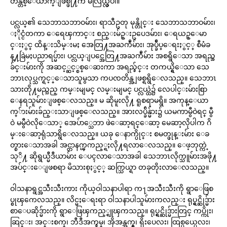
တိန္တစ္ေယာက္ျဖစ္ဖို႔က မလြယ္လွပါ။
ပင္လယ္၏ သေဘာသဘာဝမ်ား၊ ရာသီဥတု မုန္တိုင္း သေဘာသဘာဝမ်ား၊
ႏိုင္ငံတကာ ေရေၾကာင္း စည္းမ်ဥ္းဥပေဒမ်ား၊ ေရယဥ္ေမာ
င္းႏွင္ ထိန္းသိမ္းမႈ အေတြ႔အႀကဳံမ်ား၊ အုပ္ခ်ဳပ္ေရးႏွင့္ စီမံခ
န္႔ခြဲမႈပညာရပ္မ်ား၊ ပင္လယ္ျပင္အေတြ႔အႀကဳံမ်ား အစရွိေသာ အရည္အ
ခ်င္းမ်ားကို အဆင့္ဆင့္စစ္ေဆးကာ အရည္ခ်င္း တကယ္ရွိေသာ သေ
ဘာၤလုပ္သက္ရင့္ေသာသူမွသာ ကပၸတိန္အျဖစ္ရရွိေလသည္။ သေဘာၤ
သားတို႔မည္သည္ ကမ္းမျမင္ လမ္းမျမင္ ပင္လယ္ထဲ၌ လေပါင္းမ်ားစြာ
ေနရသူမ်ားျဖစ္ေလသည္။ မ ဆိုမူးလို႔ ရူစရာမရွိ။ အကုန္ေယာ
က္်ားမ်ားခ်ည္းသာျဖစ္ေလသည္။ အားလပ္ခ်ိန္မ်ား၌ ယမကာမွီဝဲရင္ မွီ
ဝဲ မမွီဝဲလိုေသာ္ အေပ်ာ္သေဘာ ဖဲေဆာ့ရင္ေဆာ့ မေဆာ့လိုပါက ဂိ
မ္းေဆာ့ရုံသာရွိေလသည္။ ယခု ေနာက္ပိုင္း စမတ္ဖုန္းမ်ား ေခ
တ္စားေသာအခါ အင္တာနက္ၾကည့္ရႈလို႔ရလာေလသည္။ ေဖ့ဘုတ္ကဲ့
သုိ႔ ဆိုရွယ္မီဒီယာမ်ား ေပၚလာေသာအခါ သေဘာၤလိုက္သူမ်ားအဖို႔
အပ်င္းေျဖစရာ မိသားစုႏွင့္ ဆက္သြယ္ရာ တခုတိုးလာေလသည္။
ဝါသနာရွင္အသီးသီးကား ကိုယ္ဝါသနာပါရာ က႑အသီးသီးကို ရွာေဖြစ
ပ္စုၾကေလသည္။ လိင္မႈေရးရာ ဝါသနာပါသူမ်ားကလည္း ရုပ္ရွင္ဆိုဒ္မ်ား
စာေပဆိုဒ္မ်ားကို ရွာေဖြၾကည့္ရူၾကသည္။ ရုပ္ရွင္ဆိုဒ္မ်ားတြင္ ကပ္ကိုး၊
ဆြင္း၊ အင္းစက္၊ ဘီဒီအက္စ္အမ္၊ အိုအန္အက္စ္၊ ရိုးပေလး၊ ထြစ္ပယ္ပေလး၊