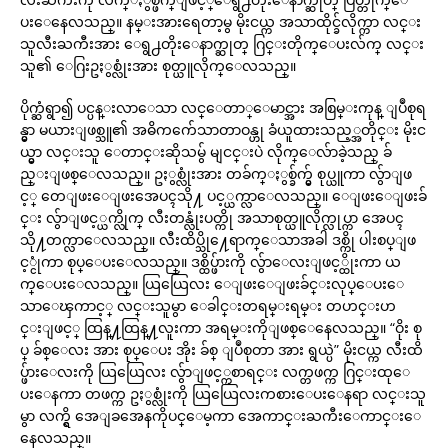
ပးေနေလသည္။ နမ္းအားရေတာ့မွ မိုးငယ္က အသာထိုင္ခ်လိုက္ကာ လင္း
သူလီးႀကီးအား ေရွ႕တိုးေနာက္ဆုတ္ ဂြင္းတိုက္ေပးလ်က္ လင္း
သူ၏ ေဂြးဥႏွစ္လုံးအား စုတ္ယူလိုက္ေလသည္။
ပိုက္ဆံရွာ၍ ပင္ပန္းလာေသာ လင္ေတာ္ေမာင္အား အစြမ္းကုန္ ျပဳစုရ
န္မွာ မယားျဖစ္သူ၏ အဓိကက်ေသာတာဝန္ဟု ခံယူထားသည့္အတိုင္း မိုးင
ယ္မွာ လင္းသူ ေတာင္းဆိုသမွ် မျငင္းပဲ လိုက္ေလ်ာခဲ့သည္ ခ်
ည္းျဖစ္ေလသည္။ ဥႏွစ္လုံးအား တခ်က္ႏွစ္ခ်က္မွ် စုပ္ယူကာ လွ်ာျဖ
င့္ တေျဖးေျဖးအေပၚသို႔ ပင့္ယက္လာေလသည္။ ေျဖးေျဖးခ်
င္း လွ်ာျဖင့္ယက္လိုက္ လီးတန္လုံးပတ္ကို အသာစုတ္ယူလိုက္လုပ္ကာ အေပၚ
သို႔တက္လာေလသည္။ လီးထိပ္သို႔ေရာက္ေသာအခါ ဒစ္ကို ပါးစပ္ျဖ
င့္ငုံကာ စုပ္ေပးေလသည္။ ဒစ္ထိပ္ဖ်ားကို လွ်ာေလးျဖင့္ထိုးကာ ယ
က္ေပးေလသည္။ ယြယြေလး ေျဖးေျဖးခ်င္းလုပ္ေပးေ
သာေၾကာင့္ လင္းသူမွာ ေခါင္းတရမ္းရမ္း တဟင္းဟ
င္းျဖင့္ ထြန္႔ထြန္႔လူးကာ အရမ္းကိုျဖစ္ေနေလသည္။ “ဝိုး စု
ပ္ ခ်စ္ေလး အား စုပ္ေပး အိုး ခ်စ္ ျပဳစုတာ အား ရွယ္ပဲ” မိုးငယ္က လီးထိ
ပ္ဖ်ားေလးကို ယြယြေလး လွ်ာျဖင့္ကစာရင္း လက္တဖက္က ဂြင္းထုေ
ပးေနကာ တဖက္က ဥႏွစ္လုံးကို ယြယြေလးကစားေပးေနရာ လင္းသူ
မွာ လက္ရွိ အေျခအေနကိုပင္ေမ့ကာ အေကာင္းႀကီးေကာင္းေ
နေလသည္။