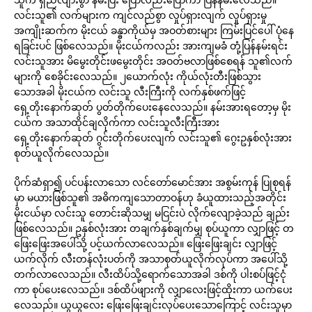
လင်းသူ၏ လက်များက ကျင်လည်စွာ လှုပ်ရှားလျက် လှုပ်ရှားမှု
အကျိုးဆက်က မိုးငယ် ခန္ဓာကိုယ်မှ အဝတ်စားများ ကြမ်းပြင်ပေါ် ပုံနေ
ရခြင်းပင် ဖြစ်လေသည်။ မိုးငယ်ကလည်း အားကျမခံ တုံ့ပြန်နမ်းရင်း
လင်းသူအား မိမွေးတိုင်းဖမွေးတိုင်း အဝတ်ဗလာဖြစ်စေရန် သူ၏လက်
များကို စေခိုင်းလေသည်။ ၂ယောက်လုံး ကိုယ်လုံးတီးဖြစ်သွား
သောအခါ မိုးငယ်က လင်းသူ လီးကြီးကို လက်နှစ်ဖက်ဖြင့်
ရှေ့တိုးနောက်ဆုတ် ပွတ်တိုက်ပေးနေလေသည်။ နမ်းအားရတော့မှ မိုး
ငယ်က အသာထိုင်ချလိုက်ကာ လင်းသူလီးကြီးအား
ရှေ့တိုးနောက်ဆုတ် ဂွင်းတိုက်ပေးလျက် လင်းသူ၏ ဂွေးဥနှစ်လုံးအား
စုတ်ယူလိုက်လေသည်။
ပိုက်ဆံရှာ၍ ပင်ပန်းလာသော လင်တော်မောင်အား အစွမ်းကုန် ပြုစုရန်
မှာ မယားဖြစ်သူ၏ အဓိကကျသောတာဝန်ဟု ခံယူထားသည့်အတိုင်း
မိုးငယ်မှာ လင်းသူ တောင်းဆိုသမျှ မငြင်းပဲ လိုက်လျောခဲ့သည် ချည်း
ဖြစ်လေသည်။ ဥနှစ်လုံးအား တချက်နှစ်ချက်မျှ စုပ်ယူကာ လျှာဖြင့် တ
ဖြေးဖြေးအပေါ်သို့ ပင့်ယက်လာလေသည်။ ဖြေးဖြေးချင်း လျှာဖြင့်
ယက်လိုက် လီးတန်လုံးပတ်ကို အသာစုတ်ယူလိုက်လုပ်ကာ အပေါ်သို့
တက်လာလေသည်။ လီးထိပ်သို့ရောက်သောအခါ ဒစ်ကို ပါးစပ်ဖြင့်ငုံ
ကာ စုပ်ပေးလေသည်။ ဒစ်ထိပ်ဖျားကို လျှာလေးဖြင့်ထိုးကာ ယက်ပေး
လေသည်။ ယွယွလေး ဖြေးဖြေးချင်းလုပ်ပေးသောကြောင့် လင်းသူမှာ