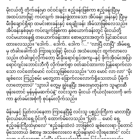
မိုးငယ်တို့ တိုက်ခန်းမှာ ဝင်ဝင်ချင်း ဧည့်ခန်းဖြစ်ကာ ဧည့်ခန်းပြီးမှ
အထပ်သားဖြင့် ကပ်လျက် အခန်းဖွဲ့ထားသော အိပ်ခန်း၂ခန်းနှင့် ပြီးမှ
မီးဖိုချောင်ရှိရာ ထမင်းစားခန်းနှင့် ရေချိုးခန်း အိမ်သာဖြစ်လေသည်။
အိပ်ခန်းနှစ်ခုမှာ ကပ်လျက်ဖြစ်ကာ နှစ်ယောက်ခန်းတွင် မိုးငယ်တို့
လင်မယားနေ၍ တယောက်ခန်းအား စောဗညားအတွက် ပြင်ဆင်ပေး
ထားလေသည်။ “ဒေါက်… ဒေါက်.. ဒေါက ်…” “လာပြီ လာပြီ” အိမ်ရှေ့
မှ တံခါးခေါက်သံ ကြားရသဖြင့် မိုးငယ် အသံပေးရင်း ထွက်လာလေ
သည်။ တံခါးဖွင့်လိုက်တော့ မီးခိုးရောင်ရှပ်အကျႌနှင့် ဖိုက်အိုဝမ်းအပြာ
ရောင်ဂျင်းဘောင်းဘီကို လိုက်ဖက်စွာ ဝတ်ဆင်ထားကာ ပြန်ရောက်လာ
သော လင်တော်မောင် လင်းသူဖြစ်လေသည်။ “ဟာ မောင် လာ လာ” “မိုး
ချစ်လေး ကြည့်စမ်း မတွေ့တာ ခြောက်လလောက်ရှိသေးတယ် ပိုမိုက်
လာတော့တာပဲ” “သွားပါ တွေ့မှ ချွဲနေပြီး အဝေးမှာတုန်းက သူများဆီ
ဖုန်းတောင် မှန်မှန်မဆက်ပဲနဲ့” လင်းသူက မိုးငယ် ကိုယ်လုံးလေးကို ဖက်
ကာ နူတ်ခမ်းအစုံကို စုပ်နမ်းလိုက်သည်။
မိန်းမနှင့် ပြတ်လပ်နေတာ ကြာနေပြီမို့ လင်းသူ ပစ္စည်းကြီးက မာလာပြီး
မိုးငယ်ပေါင်ရှေ့ပိုင်းကို ထောက်မိလေသည်။ “ပြွတ် … မောင် ရှေ့
ဧည့်ခန်းကြီးထဲမှာလေ” “ဧည့်ခန်းထဲလဲ ဘာဖြစ်လဲ ချစ်လေးရာ ပိုတောင်
မိုသေးတယ် ခံစားမှု အသစ်လေးလေ ဧည့်ခန်းမှာပဲ လိုးရအောင်” လင်း
သူက ရှည်လျားစွာ နမ်းပြီး ပြောလည်းပြောကာ ပြန်နမ်းလေသည်။