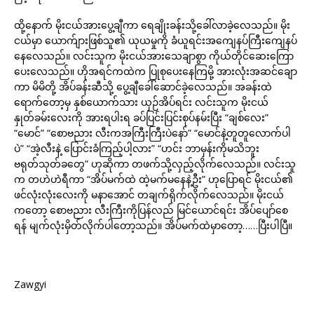
ထို့နောက် မိုးငယ်အားပွေ့ချီကာ ရေချိုးခန်းသို့ခေါ်လာခဲ့လေသည်။ မိုး
ငယ်မှာ ယောက်ျားဖြစ်သူ၏ ယုယမှုကို ခံယူရင်းအကျေနပ်ကြီးကျေနပ်
နေလေသည်။ လင်းသူက မိုးငယ်အားသေချာစွာ ကိုယ်တိုင်ဆေးကြော
ပေးလေသည်။ ဟိုအရင်ကထဲက ပြုစုပေးနေကြမို့ အားလုံးအဆင်ချော
ကာ မိမိတို့ အိပ်ခန်းဆီသို့ ပွေ့ချီခေါ်ဆောင်ခဲ့လေသည်။ အခန်းထဲ
ရောက်တော့မှ နှစ်ယောက်သား ယှဉ်အိပ်ရင်း လင်းသူက မိုးငယ်
နှုတ်ခမ်းလေးကို အားရပါးရ ခပ်ပြင်းပြင်းစုပ်နမ်းပြီး “ချစ်လေး”
“မောင်” “စောဗညား လီးကအကြီးကြီးပဲနော်” “မောင်နဲ့တူတူလောက်ပါ
ပဲ” “အဲ့လီးနဲ့ ပြောင်းခံကြည့်ပါ့လား” “ဟင်း ဘာမှန်းကိုမသိဘူး
ဗရုတ်သုတ်ခတွေ” ဟုဆိုကာ တဖက်သို့လှည့်လိုက်လေသည်။ လင်းသူ
က တဟဲဟဲရီကာ “အိပ်မက်ထဲ ထဲ့မက်မနေနဲ့ဦး” ဟုပြောရင် မိုးငယ်၏
ဖင်လုံးလုံးလေးကို မနာအောင် တချက်ရိုက်လိုက်လေသည်။ မိုးငယ်
ကတော့ စောဗညား လီးကြီးကိုပြန်လည် မြင်ယောင်ရင်း အိပ်ပျော်စေ
ရန် မျက်လုံးမှိတ်လိုက်ပါတော့သည်။ အိပ်မက်ထဲမှာတော့……ပြီးပါပြီ။
Zawgyi