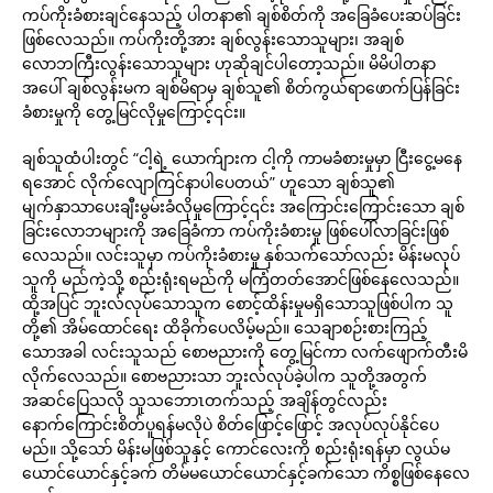
ကပ်ကိုးခံစားချင်နေသည့် ပါတနာ၏ ချစ်စိတ်ကို အခြေခံပေးဆပ်ခြင်း
ဖြစ်လေသည်။ ကပ်ကိုးတို့အား ချစ်လွန်းသောသူများ၊ အချစ်
လောဘကြီးလွန်းသောသူများ ဟုဆိုချင်ပါတော့သည်။ မိမိပါတနာ
အပေါ် ချစ်လွန်းမက ချစ်မိရာမှ ချစ်သူ၏ စိတ်ကွယ်ရာဖောက်ပြန်ခြင်း
ခံစားမှုကို တွေ့မြင်လိုမှုကြောင့်၎င်း။
ချစ်သူထံပါးတွင် “ငါ့ရဲ့ ယောက်ျားက ငါ့ကို ကာမခံစားမှုမှာ ငြီးငွေ့မနေ
ရအောင် လိုက်လျောကြင်နာပါပေတယ်” ဟူသော ချစ်သူ၏
မျက်နှာသာပေးချီးမွမ်းခံလိုမှုကြောင့်၎င်း အကြောင်းကြောင်းသော ချစ်
ခြင်းလောဘများကို အခြေခံကာ ကပ်ကိုးခံစားမှု ဖြစ်ပေါ်လာခြင်းဖြစ်
လေသည်။ လင်းသူမှာ ကပ်ကိုးခံစားမှု နှစ်သက်သော်လည်း မိန်းမလုပ်
သူကို မည်ကဲ့သို့ စည်းရုံးရမည်ကို မကြံတတ်အောင်ဖြစ်နေလေသည်။
ထို့အပြင် ဘူးလ်လုပ်သောသူက စောင့်ထိန်းမှုမရှိသောသူဖြစ်ပါက သူ
တို့၏ အိမ်ထောင်ရေး ထိခိုက်ပေလိမ့်မည်။ သေချာစဉ်းစားကြည့်
သောအခါ လင်းသူသည် စောဗညားကို တွေ့မြင်ကာ လက်ဖျောက်တီးမိ
လိုက်လေသည်။ စောဗညားသာ ဘူးလ်လုပ်ခဲ့ပါက သူတို့အတွက်
အဆင်ပြေသလို သူသဘောၤတက်သည့် အချိန်တွင်လည်း
နောက်ကြောင်းစိတ်ပူရန်မလိုပဲ စိတ်ဖြောင့်ဖြောင့် အလုပ်လုပ်နိုင်ပေ
မည်။ သို့သော် မိန်းမဖြစ်သူနှင့် ကောင်လေးကို စည်းရုံးရန်မှာ လွယ်မ
ယောင်ယောင်နှင့်ခက် တိမ်မယောင်ယောင်နှင့်ခက်သော ကိစ္စဖြစ်နေလေ