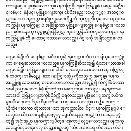
ထားျခင္းျဖစ္ေလသည္။ ၾကက္သြန္နီ၊ ၾကက္သြန္ျဖဴ ၊ ခရမ္းခ်ဥ္သီး၊ ဂ်
င္းစိမ္း၊ နံနံပင္၊ ပုစြန္ေျခာက္၊ ငါးပိအနည္းငယ္ႏွင့္ အသင့္ဝ
ယ္ထားေသာ ၾကက္သားရင္ပုံတျခမ္းတို႔ကို ထုတ္ယူလိုက္ေလသည္။ ၾ
ကက္သြန္နီ၊ ၾကက္သြန္ျဖဴ အခြံခြာကာ ပုစြန္ေျခာက္ကို ေရစိမ္ထားေလသ
ည္။ ၿပီးေနာက္ လွ်ပ္စစ္ဒယ္အိုးနီဖြင့္ကာ ၾကက္သြန္နီဆီသတ္ေလသည္။ ၾ
ကက္သြန္ျဖဴ ကို ေထာင္းထားေလသည္။ ဂ်င္းကို အခြံသင္ထားေလ
သည္။
ခရမ္းခ်ဥ္သီးကို ေရစိမ္ကာ အစိထုတ္၍ ၾကက္သားကိုလဲ အရြယ္ေတာ္တုံး
ကာ ေရေဆးထားေလသည္။ ၾကက္သြန္နီဆီသတ္၍ ရဲလာေသာအခါ
ခရမ္းခ်ဥ္သီး၊ ပုဇြန္ေျခာက္၊ ငါးပိ၊ ေထာင္းထားေသာ ၾကက္သြန္ျ
ဖဴ တဝက္၊ အခ်ိဳမႈန္႔၊ ဆား၊ နႏြင္းတို႔ကိုထည့္ကာ အကုန္ေၾက
အႏွစ္က်၍ သမေအာင္ ေမႊေပးေလသည္။ အႏွစ္က်၍ က်က္ခါနီးေသာ
အခါ ညွပ္ထားေသာ နံနံပင္မ်ားထဲ့ကာ ခနအုပ္ထားေလသည္။ ခနၾကာေ
သာအခါ ပုဇြန္ေျခာက္ငါးပိခ်က္ကိုရေလသည္။ ပုဇြန္ေျခာက္ငါးပိခ်က္
ခူးၿပီးေနာက္ ဂ်င္းစိမ္းကိုေထာင္းေလသည္။ ထ႔ိုေနာက္ ဒ
ယ္နီကိုေဆးကာ တုံးထားေသာ ၾကက္သားမ်ား၊ ဂ်င္း ၾကက္သြန္ျဖဴ ေ
ထာင္း၊ ဆီ၊ ဆား၊ နႏြင္းႏွင့္ ခရုဆီအနည္းငယ္ထဲ့ကာ ေရသင့္ရုံ
ထဲ့၍ အဖုံးအုပ္ကာ ၾကက္သားျပဳတ္ေၾကာ္ လုပ္ေလသည္။ ၾကက္
သားျပဳတ္ေၾကာ္ တည္ထားစဥ္မွာပင္ “တီေလးေရ တီေလး တံခါး