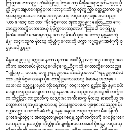
ထြက္လာေလသည္။ တံခါးဖြင့္လုိက္ေတာ့ မီးခိုးေရာင္ရွပ္အက်ႌႏွင့္ ဖို
က္အိုဝမ္းအျပာေရာင္ဂ်င္းေဘာင္းဘီကို လိုက္ဖက္စြာ ဝတ္ဆင္ထားကာ ျပ
န္ေရာက္လာေသာ လင္ေတာ္ေမာင္ လင္းသူျဖစ္ေလသည္။
“ဟာ ေမာင္ လာ လာ” “မိုး ခ်စ္ေလး ၾကည့္စမ္း မေတြ႕တာ ေျ
ခာက္လေလာက္ရွိေသးတယ္ ပိုမိုက္လာေတာ့တာပဲ” “သြားပါ ေတြ႔မွ
ခြၽဲေနၿပီး အေ၀းမွာတုန္းက သူမ်ားဆီ ဖုန္းေတာင္ မွန္မွန္မဆက္ပဲ
နဲ႔” လင္းသူက မိုးငယ္ ကိုယ္လံုးေလးကို ဖက္ကာ ႏူတ္ခမ္းအစံုကို စု
ပ္နမ္းလိုက္သည္။
မိန္းမႏွင့္ ျပတ္လပ္ေနတာ ၾကာေနၿပီမို႕ လင္းသူ ပစၥည္းႀ
ကီးက မာလာၿပီး မိုးငယ္ေပါင္ေရွ႕ပိုင္းကို ေထာက္မိေလသည္။
“ျပြတ္ … ေမာင္ ေရွ႕ဧည့္ခန္းႀကီးထဲမွာေလ” “ဧည့္ခန္းထဲလဲ
ဘာျဖစ္လဲ ခ်စ္ေလးရာ ပိုေတာင္မို္ေသးတယ္ ခံစားမႈ အသစ္ေ
လးေလ ဧည့္ခန္းမွာပဲ လိုးရေအာင္” လင္းသူက ရွည္လ်ားစြာ နမ္းၿပီး
ေျပာလည္းေျပာကာ ျပန္နမ္းေလသည္။ လင္းသူ၏ လက္မ်ား
က က်င္လည္စြာ လႈပ္ရွားလ်က္ လႈပ္ရွားမႈ အက်ိဳးဆက္က မိုးငယ္ ခႏၶာကိုယ္မွ အ
ဝတ္စားမ်ား ၾကမ္းျပင္ေပၚ ပုံေနရျခင္းပင္ ျဖစ္ေလသည္။ မိုး
ငယ္ကလည္း အားက်မခံ တုံ႔ျပန္နမ္းရင္း လင္းသူအား မိေမြးတို
င္းဖေမြးတိုင္း အဝတ္ဗလာျဖစ္ေစရန္ သူ၏လက္မ်ားကို ေစခိုင္းေ
လသည္။ ၂ေယာက္လုံး ကိုယ္လုံးတီးျဖစ္သြားေသာအခါ မိုးငယ္က လင္းသူ
လီးႀကီးကို လက္ႏွစ္ဖက္ျဖင့္ေရွ႕တိုးေနာက္ဆုတ္ ပြတ္တိုက္ေ