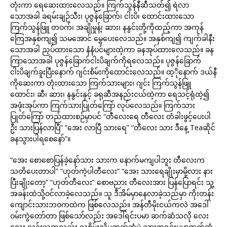
တုံးကာ ရေဆေးထားလေသည်။ ကြက်သွန်နီဆီသတ်၍ ရဲလာ
သောအခါ ခရမ်းချဉ်သီး၊ ပုဇွန်ခြောက်၊ ငါးပိ၊ ထောင်းထားသော
ကြက်သွန်ဖြူ တဝက်၊ အချိုမှုန့်၊ ဆား၊ နနွင်းတို့ကိုထည့်ကာ အကုန်
ကြေအနှစ်ကျ၍ သမအောင် မွှေပေးလေသည်။ အနှစ်ကျ၍ ကျက်ခါနီး
သောအခါ ညှပ်ထားသော နံနံပင်များထဲ့ကာ ခနအုပ်ထားလေသည်။ ခန
ကြာသောအခါ ပုဇွန်ခြောက်ငါးပိချက်ကိုရလေသည်။ ပုဇွန်ခြောက်
ငါးပိချက်ခူးပြီးနောက် ဂျင်းစိမ်းကိုထောင်းလေသည်။ ထ့ိုနောက် ဒယ်နီ
ကိုဆေးကာ တုံးထားသော ကြက်သားများ၊ ဂျင်း ကြက်သွန်ဖြူ
ထောင်း၊ ဆီ၊ ဆား၊ နနွင်းနှင့် ခရုဆီအနည်းငယ်ထဲ့ကာ ရေသင့်ရုံထဲ့၍
အဖုံးအုပ်ကာ ကြက်သားပြုတ်ကြော် လုပ်လေသည်။ ကြက်သား
ပြုတ်ကြော် တည်ထားစဉ်မှာပင် “တီလေးရေ တီလေး တံခါးဖွင့်ပေးပါ
ဦး သားပြန်လာပြီ” “အေး လာပြီ သားရေ” “တီလေး သား ဒီနေ့ Teaဆိုင်
ခနသွားပါရစေနော်”။
“အေး စောစောပြန်ခဲ့နော်သား သားက နောက်မကျပါဘူး တီလေးက
သတိပေးတာပါ” “ဟုတ်ကဲ့ပါတီလေး” “အေး သားရေချိုးမှာမို့လား နား
ပြီးချိုးတော့” “ဟုတ်တီလေး” စောဗညား တီလေးအား ပြန်ပြောရင်း သူ့
အခန်းထဲသို့ဝင်လာခဲ့လေသည်။ သူ ဒီအိမ်မှာနေလာခဲ့သည်မှာ ကိုးတန်း
ကျောင်းသားဘဝကထဲက ဖြစ်လေသည်။ အန်တီမိုးငယ်ကလဲ အဒေါ်
ဝမ်းကွဲတော်တာ ဖြစ်သော်လည်း အဒေါ်ရင်းပမာ ဆက်ဆံသလို လေး
လေး လင်းသူကလည်း သူစိမ်းလိုမဆက်ဆံပဲ သားအရင်းပမာဆက်ဆံ