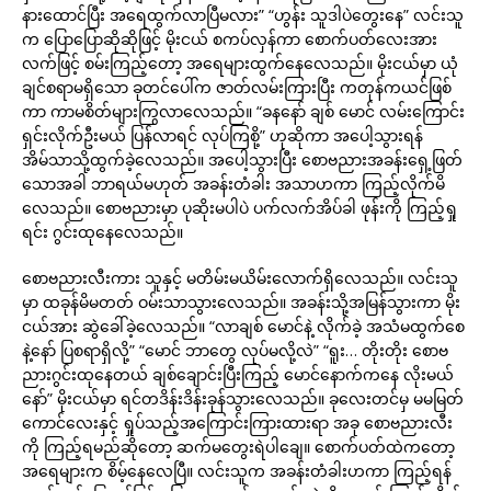
နားထောင်ပြီး အရေထွက်လာပြီမလား” “ဟွန်း သူဒါပဲတွေးနေ” လင်းသူ
က ပြောပြောဆိုဆိုဖြင့် မိုးငယ် စကပ်လှန်ကာ စောက်ပတ်လေးအား
လက်ဖြင့် စမ်းကြည့်တော့ အရေများထွက်နေလေသည်။ မိုးငယ်မှာ ယုံ
ချင်စရာမရှိသော ခုတင်ပေါ်က ဇာတ်လမ်းကြားပြီး ကတုန်ကယင်ဖြစ်
ကာ ကာမစိတ်များကြွလာလေသည်။ “ခနနော် ချစ် မောင် လမ်းကြောင်း
ရှင်းလိုက်ဦးမယ် ပြန်လာရင် လုပ်ကြစို့” ဟုဆိုကာ အပေါ့သွားရန်
အိမ်သာသို့ထွက်ခဲ့လေသည်။ အပေါ့သွားပြီး စောဗညားအခန်းရှေ့ဖြတ်
သောအခါ ဘာရယ်မဟုတ် အခန်းတံခါး အသာဟကာ ကြည့်လိုက်မိ
လေသည်။ စောဗညားမှာ ပုဆိုးမပါပဲ ပက်လက်အိပ်ခါ ဖုန်းကို ကြည့်ရှု
ရင်း ဂွင်းထုနေလေသည်။
စောဗညားလီးကား သူနှင့် မတိမ်းမယိမ်းလောက်ရှိလေသည်။ လင်းသူ
မှာ ထခုန်မိမတတ် ဝမ်းသာသွားလေသည်။ အခန်းသို့အမြန်သွားကာ မိုး
ငယ်အား ဆွဲခေါ်ခဲ့လေသည်။ “လာချစ် မောင်နဲ့ လိုက်ခဲ့ အသံမထွက်စေ
နဲ့နော် ပြစရာရှိလို့” “မောင် ဘာတွေ လုပ်မလို့လဲ” “ရူး… တိုးတိုး စောဗ
ညားဂွင်းထုနေတယ် ချစ်ချောင်းပြီးကြည့် မောင်နောက်ကနေ လိုးမယ်
နော်” မိုးငယ်မှာ ရင်တဒိန်းဒိန်းခုန်သွားလေသည်။ ခုလေးတင်မှ မမမြတ်
ကောင်လေးနှင့် ရှုပ်သည့်အကြောင်းကြားထားရာ အခု စောဗညားလီး
ကို ကြည့်ရမည်ဆိုတော့ ဆက်မတွေးရဲပါချေ။ စောက်ပတ်ထဲကတော့
အရေများက စိမ့်နေလေပြီ။ လင်းသူက အခန်းတံခါးဟကာ ကြည့်ရန်