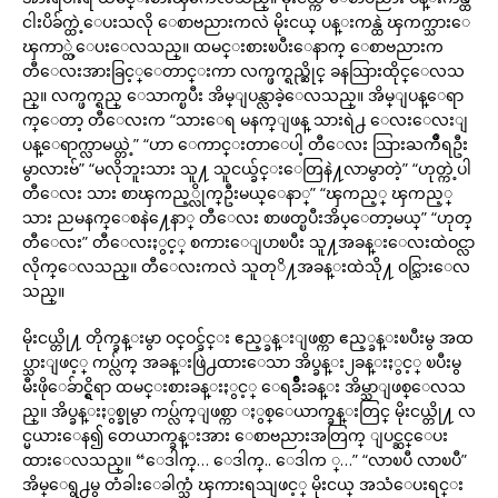
ငါးပိခ်က္ထဲ့ေပးသလို ေစာဗညားကလဲ မိုးငယ္ ပန္းကန္ထဲ ၾကက္သားေ
ၾကာ္ထဲ့ေပးေလသည္။ ထမင္းစားၿပီးေနာက္ ေစာဗညားက
တီေလးအားခြင့္ေတာင္းကာ လက္ဖက္ရည္ဆိုင္ ခနသြားထိုင္ေလသ
ည္။ လက္ဖက္ရည္ ေသာက္ၿပီး အိမ္ျပန္လာခဲ့ေလသည္။ အိမ္ျပန္ေရာ
က္ေတာ့ တီေလးက “သားေရ မနက္ျဖန္ သားရဲ႕ ေလးေလးျ
ပန္ေရာက္လာမယ္တဲ့” “ဟာ ေကာင္းတာေပါ့ တီေလး သြားႀကိဳရဦး
မွာလားဗ်” “မလိုဘူးသား သူ႔ သူငယ္ခ်င္းေတြနဲ႔လာမွာတဲ့” “ဟုတ္ကဲ့ပါ
တီေလး သား စာၾကည့္လိုက္ဦးမယ္ေနာ္” “ၾကည့္ ၾကည့္
သား ညမနက္ေစနဲ႔ေနာ္ တီေလး စာဖတ္ၿပီးအိပ္ေတာ့မယ္” “ဟုတ္
တီေလး” တီေလးႏွင့္ စကားေျပာၿပီး သူ႔အခန္းေလးထဲဝင္လာ
လိုက္ေလသည္။ တီေလးကလဲ သူတုိ႔အခန္းထဲသို႔ ဝင္သြားေလ
သည္။
မိုးငယ္တို႔ တိုက္ခန္းမွာ ဝင္ဝင္ခ်င္း ဧည့္ခန္းျဖစ္ကာ ဧည့္ခန္းၿပီးမွ အထ
ပ္သားျဖင့္ ကပ္လ်က္ အခန္းဖြဲ႕ထားေသာ အိပ္ခန္း၂ခန္းႏွင့္ ၿပီးမွ
မီးဖိုေခ်ာင္ရွိရာ ထမင္းစားခန္းႏွင့္ ေရခ်ိဳးခန္း အိမ္သာျဖစ္ေလသ
ည္။ အိပ္ခန္းႏွစ္ခုမွာ ကပ္လ်က္ျဖစ္ကာ ႏွစ္ေယာက္ခန္းတြင္ မိုးငယ္တို႔ လ
င္မယားေန၍ တေယာက္ခန္းအား ေစာဗညားအတြက္ ျပင္ဆင္ေပး
ထားေလသည္။ “ေဒါက္… ေဒါက္.. ေဒါက ္…” “လာၿပီ လာၿပီ”
အိမ္ေရွ႕မွ တံခါးေခါက္သံ ၾကားရသျဖင့္ မိုးငယ္ အသံေပးရင္း