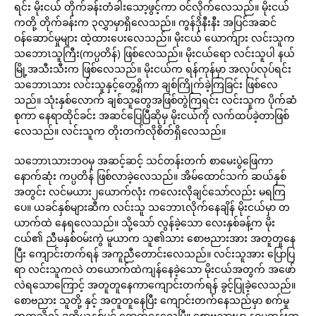
ရင်း မိုးငယ် တိုက်ခန်းတံခါးသော့ဖွင့်ကာ ဝင်လိုက်လေသည်။ မိုးငယ်
ကတို့ တိုက်ခန်းက ၃လွှာမှာရှိလေသည်။ ကွန်ဒိုနီးနီး အပြင်အဆင်
ဝန်ဆောင်မှုများ ထဲ့ထားပေးလေသည်။ မိုးငယ် ယောက်ျား လင်းသူက
သဘောၤသူကြီး(ကပ္ပတိန်) ဖြစ်လေသည်။ မိုးငယ်ရော လင်းသူပါ နယ်
မြို့အသီးသီးက ဖြစ်လေသည်။ မိုးငယ်က ရန်ကုန်မှာ အလုပ်လုပ်ရင်း
သဘောၤသား လင်းသူနှင့်တွေ့ရှိကာ ချစ်ကြိုက်ခဲ့ကြခြင်း ဖြစ်လေ
သည်။ သုံးနှစ်လောက် ချစ်သူတွေအဖြစ်တွဲကြရင်း လင်းသူက ပိုက်ဆံ
စုကာ နေရာထိုင်ခင်း အဆင်ပြေပြီဆိုမှ မိုးငယ်ကို လက်ထပ်ခဲ့တာဖြစ်
လေသည်။ လင်းသူက တိုးတက်လိုစိတ်ရှိလေသည်။
သဘောၤသားဘဝမှ အဆင့်ဆင့် သင်တန်းတက် စာမေးပွဲဖြေကာ
နောက်ဆုံး ကပ္ပတိန် ဖြစ်လာခဲ့လေသည်။ အိမ်ထောင်သက် ဆယ်နှစ်
အတွင်း လင်မယား၂ယောက်လုံး ကလေးလိုချင်သော်လည်း မရကြ
ပေ။ ယခင်နှစ်များဆီက လင်းသူ သဘောၤလိုက်နေချိန် မိုးငယ်မှာ တ
ယာက်ထဲ နေရလေသည်။ သို့သော် လွန်ခဲ့သော လေးနှစ်ခန့်က မိုး
ငယ်၏ ညီမနှစ်ဝမ်းကွဲ မူယာက သူ၏သား စောဗညားအား အတူတူနေ
ပြီး ကျောင်းတက်ရန် အကူညီတောင်းလေသည်။ လင်းသူအား ပြောပြ
ရာ လင်းသူကလဲ တယောက်ထဲကျန်နေခဲ့သော မိုးငယ်အတွက် အဖော်
လဲရသောကြောင့် အတူတူနေကာကျောင်းတက်ရန် ခွင့်ပြုခဲ့လေသည်။
စောဗညား သူတို့ နှင့် အတူတူနေပြီး ကျောင်းတက်နေသည်မှာ စက်မှု
တက္ကသိုလ် ဒုတိယနှစ်ပင် ရောက်နေလေပြီ။ စောဗညားမှာ နဝမတန်းက