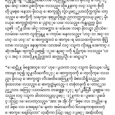
စ္ေခ်ာင္းအားျဖဲလိုက္ေလသည္။ ထို႔ေနာက္ လင္းသူက စိုတို
တိုျဖစ္ေနေသာ မိုးငယ္ ေစာက္ပတ္ကို လွ်ာျဖင့္အျပားလိုက္ယက္ပါေတာ့
သည္။ ေစာက္စိကို သရက္ေစ့စုပ္သလိုစုပ္ကာ ညာဘက္လက္ခလယ္ျဖင့္ မိုး
ငယ္ေစာက္ပတ္ထဲထဲ့ကာ ေညွာင့္ေပးေလသည္။ က်န္ဘယ္လက္က မိုးင
ယ္၏ ႏို႔သီးေခါင္းတဖက္အား ေခ်ေပးေလရာ မိုးငယ္မွာ ညီးသံေ
လးမ်ားေပးကာ လူးလြန္႔ ေကာ့ပ်ံေနေလသည္။ “ဟင္းးး အင္းးး
ဟင္းးး ဟင္းး” ေစာက္ပတ္မွာလဲ ေစာက္ေရ မ်ားသထက္မ်ားကာ စို႐ြဲ
လာေလသည္။ ခနၾကာေသာအခါ လင္းသူက လိုးရန္ အေကာင္း
ဆုံးအခ်ိန္ေရာက္ၿပီျဖစ္၍ ႏူးေနျခင္းကို ရပ္လိုက္ေလသည္။ “ဟ
င္း အင္း ဘာလို႔ရပ္လိုက္တာလဲ ဆက္လုပ္ပါဦး ေမာင္ရယ္”။
“ေမာင္တို႔ ခ်စ္ရေအာင္ေလ” ဟုေျပာကာ လင္းသူက မိုးငယ္ေပါင္ၾ
ကားမွာ ဝင္၍ သူ႔လီးႀကီးႏွင့္ ေစာက္ပတ္ဝကို ေတ့လိုက္ေလသ
ည္။ မိုးငယ္ ေစာက္ပတ္မွာ လီးအထိအေတြ႔ကို ခံစားသိရွိသည့္အလား
ခုံးထလာေလသည္။ ေစာက္ပတ္ထဲမွလည္း တစုံတခုကို ေတာင့္တသ
ည့္အလား အတြင္းသားမ်ားက တဆစ္ဆစ္ႏွင့္ ရႈံ႕ခ်ီပြခ်ီ ျဖစ္လာေလ
သည္။ လင္းသူက ခါးတလႈပ္လႈပ္ျဖင့္ ႏွဲ႔ကာ ေျဖးေျဖးခ်
င္းသြင္းေလေတာ့သည္။ “အား အ အိုး ဝိုး” “ခ်စ္ေလး ဘယ္လိုေန
လဲ ခ်စ္ေလး အေရရႊဲေနတာ အမ်ားႀကီးပဲ ၆လၾကာစုထားတဲ့
ေစာက္ေရေတြလား” ဟုဆိုကာ သြင္းရင္းျဖင့္ အဆုံးထိဝင္