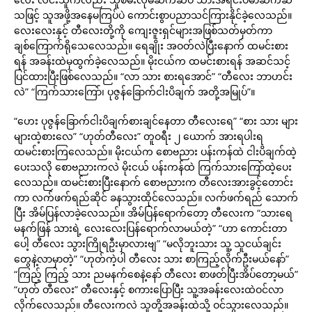
သဖြင့် သူအဖို့အနေမကြပ်ပဲ ကောင်းစွာပညာသင်ကြားနိုင်ခဲ့လေသည်။
လေးလေးနှင့် တီလေးတို့ကို ကျေးဇူးရှင်များအဖြစ်သတ်မှတ်ကာ
ချစ်ကြောက်ရိုသေလေသည်။ ရေချိုး အဝတ်လဲပြီးနောက် ထမင်းစား
ရန် အခန်းထဲမှထွက်ခဲ့လေသည်။ မိုးငယ်က ထမင်းစားရန် အဆင်သင့်
ပြင်ထားပြီးဖြစ်လေသည်။ “လာ သား စားရအောင်” “တီလေး ဘာဟင်း
လဲ” “ကြက်သားကြော်၊ ပုဇွန်ခြောက်ငါးပိချက် အတို့အမြုပ်”။
“ဟေး ပုဇွန်ခြောက်ငါးပိချက်စားချင်နေတာ တီလေးရေ” “စား သား များ
များထဲ့စားလေ” “ဟုတ်တီလေး” တူဝရီး ၂ ယောက် အားရပါးရ
ထမင်းစားကြလေသည်။ မိုးငယ်က စောဗညား ပန်းကန်ထဲ ငါးပိချက်ထဲ့
ပေးသလို စောဗညားကလဲ မိုးငယ် ပန်းကန်ထဲ ကြက်သားကြော်ထဲ့ပေး
လေသည်။ ထမင်းစားပြီးနောက် စောဗညားက တီလေးအားခွင့်တောင်း
ကာ လက်ဖက်ရည်ဆိုင် ခနသွားထိုင်လေသည်။ လက်ဖက်ရည် သောက်
ပြီး အိမ်ပြန်လာခဲ့လေသည်။ အိမ်ပြန်ရောက်တော့ တီလေးက “သားရေ
မနက်ဖြန် သားရဲ့ လေးလေးပြန်ရောက်လာမယ်တဲ့” “ဟာ ကောင်းတာ
ပေါ့ တီလေး သွားကြိုရဦးမှာလားဗျ” “မလိုဘူးသား သူ့ သူငယ်ချင်း
တွေနဲ့လာမှာတဲ့” “ဟုတ်ကဲ့ပါ တီလေး သား စာကြည့်လိုက်ဦးမယ်နော်”
“ကြည့် ကြည့် သား ညမနက်စေနဲ့နော် တီလေး စာဖတ်ပြီးအိပ်တော့မယ်”
“ဟုတ် တီလေး” တီလေးနှင့် စကားပြောပြီး သူ့အခန်းလေးထဲဝင်လာ
လိုက်လေသည်။ တီလေးကလဲ သူတို့အခန်းထဲသို့ ဝင်သွားလေသည်။