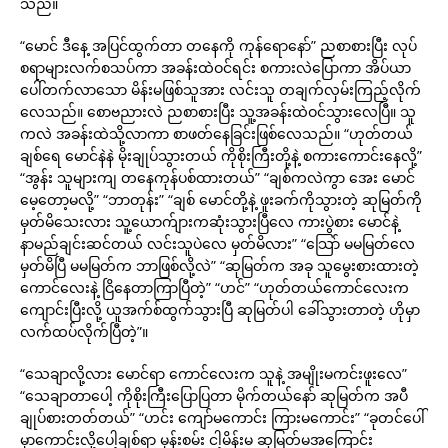
သည်။
“မောင် ဒီနေ့ အပြင်ထွက်တာ တနေကို ကုန်ရောနော်” ညစာစားပြီး လုပ်
စရာများလက်စသပ်ကာ အခန်းထဲဝင်ရင်း စကားလဲပြောကာ အိပ်ယာ
ပေါ်တက်လာသော မိန်းမဖြစ်သူအား လင်းသူ တချက်လှမ်းကြည့်လိုက်
လေသည်။ စောဗညားလဲ ညစာစားပြီး သူ့အခန်းထဲဝင်သွားလေပြီ။ သူ
ကလဲ အခန်းထဲသို့လာကာ စာဖတ်နေခြင်းဖြစ်လေသည်။ “ဟုတ်တယ်
ချစ်ရေ မောင်နဲနဲ မိုးချုပ်သွားတယ် ကိုစိုးကြီးတို့နဲ့ စကားကောင်းနေလို့”
“အွန်း သူများကျ တနေကုန်ပစ်ထားတယ်” “ချစ်ကလဲကွာ အေး မောင်
မေ့တော့မလို့” “ဘာတုန်း” “ချစ် မောင်တို့နဲ့ ဖူးခက်ကိုသွားတဲ့ ဆုမြတ်ကို
မှတ်မိသေးလား သူ့ယောက်ျားကဆုံးသွားပြီလေ ကားပွဲစား မောင်နဲ့
နာမည်ချင်းဆင်တယ် လင်းသူပဲလေ မှတ်မိလား” “သြော် မမမြတ်လေ
မှတ်မိပြီ မမမြတ်က ဘာဖြစ်လို့လဲ” “ဆုမြတ်က အခု သူမွေးစားထားတဲ့
ကောင်လေးနဲ့ ငြိနေတာကြာပြီတဲ့” “ဟင်” “ဟုတ်တယ်ကောင်လေးက
ကျောင်းပြီးလို့ ယူအက်စ်ထွက်သွားပြီ ဆုမြတ်ပါ ခေါ်သွားတာတဲ့ ဟိုမှာ
လက်ထပ်လိုက်ပြီတဲ့”။
“သေချာလို့လား မောင်ရာ ကောင်လေးက သူနဲ့ အမျိုးမကင်းဖူးလေ”
“သေချာတာပေါ့ ကိုစိုးကြီးပြောပြတာ မိုက်တယ်နော် ဆုမြတ်က အပီ
ချုပ်စားတတ်တယ်” “ဟင်း ကျော်မကောင်း ကြားမကောင်း” “ခုတင်ပေါ်
မှာကောင်းလို့ပေါ့ချစ်ရာ မှန်းစမ်း ငါ့မိန်းမ ဆုမြတ်မအကြောင်း