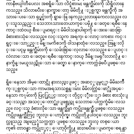
ကာနီဗယ္ပါတီပေလး အစရွိေသာ လိင္ခံစားမႈ ဖန္တက္ဆီမ်ားကို သိရွိလာၾ
ကသည္။ သိလာၿပီးေနာက္မွာေတာ့ မိမိတို႔ ႏွစ္သက္ရာ ဖန္တက္စီကို အ
သားေပးေသာ ရုပ္ရွင္မ်ားကို ရွာေဖြ ၾကည့္ရႈလာၾကေလသည္။ လ
င္းသူသည္လည္း သေဘာၤသားတေယာက္ေပမို႔ ေခတ္ေရစီေၾ
ကာင္းထဲဝယ္ စီးေျမာရင္း မိမိဝါသနာပါရာကို ေအးေဆးစြာ
ခံစားစားသုံေလသည္။ လင္းသူက အရက္၊ ေလာင္းကစား ကင္း
ရွင္းေသာ္လည္း မိန္းမကိစၥကို ဝါသနာထုံေလသည္။ အြန္းလို
င္းေပၚမွ ဖန္တက္ဆီမ်ားကို ေသခ်ာစြာေလ့လာေလသည္။ ေျပာင္း
လဲလာေသာ ေခတ္ေရစီေၾကာင္းဝယ္ ဒီမိန္းမရုိးလာလို႔ ေ
နာက္မိန္းမယူသည္ဆိုေသာ ေခတ္မွာ ေနာက္ေကာက္က်ခဲ့ၿပီျဖစ္ေလ
သည္။
ရွိေနေသာ အိမ္ေထာင္ကို နားလည္မႈျဖင့္ အဆင့္ျမွင့္ကာ မိမိႀကိဳ
က္ႏွစ္သက္ေသာ ကာမအရသာသစ္ဆန္းမ်ား မိမိလက္တြဲေဖာ္လိုအပ္ေ
နေသာ က႑မ်ားကို ပြင့္ပြင့္လင္းလင္း တိုင္ပင္ႏွီးေႏွာ ခံစား စားသုံးျ
ခင္းသည္သာ အသင့္ေတာ္ဆုံးျဖစ္သည္ဟု သေဘာေပါက္လက္ခံမိေလသ
ည္။ လင္းသူ ခံစားလိုေသာ ဖန္တက္ဆီမွာ ကပ္ကိုးဖန္တက္ဆီျဖစ္ေလသည္။
ကပ္ကိုးဖန္တက္ဆီတြင္ ဘူးလ္၊ ေဟာ့ဝိုက္ဖ္၊ ကပ္ကိုးတို႔ပါဝင္ေလသည္။ ဘူး
လ္ဟူသည္ အျဖည့္ခံသက္သက္သာ ျဖစ္ေလသည္။ ဘူးလ္ တစ္ေယာ
က္၏ တာဝန္မွာ ကပ္ကိုးႏွင့္ ေဟာ့ဝိုက္ဖ္တို႔ ဆႏၵၿပီးေျမာက္ေစရန္သာ