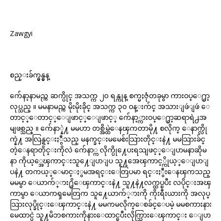
Zawgyi
စည္းခ်က္မွန္မွန္
က်ေနာ့နာမည္က ဆက္ပိုင္ အသက္က ၂၀ ရန္ကုန္ စက္မႈဇုံတခုမွာ ကားဝပ္ေ႐ွာ့
လုပ္သည္ ။ မမနာမည္က မိုးမိုးခိုင္ အသက္က ၃၀ ဝန္းက်င္ အသားျဖဴျဖဴ ေ
တာင့္ေတာင့္ေျဖာင့္ေျဖာင့္ က်ေနာ့္ကားဝပ္ေ႐ွာ့ဆရာရဲ႕အ
မျဖစ္သည္ ။ က်ေနာ္နဲ႔ မမဟာ တစ္အိမ္ထဲေနၾကတာမို႔ စလိုက္ ေနာက္လို
က္နဲ႔ အလြန္ရင္းႏွီသည္ မနက္ခင္းမမေစ်းသြားတိုင္းနဲ႔ မမသြားခ်င္
တဲ့ေနရာတိုင္းကိုလဲ က်ေနာ္က လိုက္ပို႔ေပးရသျဖင့္ေျပာမနာဆိုမ
နာ ကိုယ့္အေၾကာင္းသူ႔ေျပာျပ သူ႔အေၾကာင့္ကိုယ့္ေျပာျ
ပနဲ႔ တကယ့္ေမာင္ႏွမအရင္းေတြပမာ ရင္းႏွီးေနၾကသည္
မမမွာ ေယာက်္ား႐ွိေၾကာင္းနဲ႔ သူ႔နဲ႔လက္ထပ္ၿပီး လပိုင္းအၾ
ကာမွာ ေယာကၡမေတြက သူ႔ေယာက်္ားကို ကိုးရီးယားကို အလုပ္
သြားလုပ္ခိုင္းေၾကာင္းနဲ႔ မမကမလိုက္ေစခ်င္ေပမဲ့ မမစကားနား
မေထာင္ပဲ သူ႔မိဘစကားကိုနားေထာင္ၿပီးလိုက္သြားေၾကာင္း ေျပာ