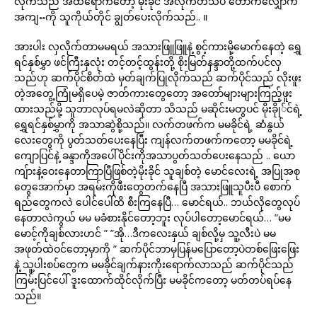
လိုက်သည် အထဲရောက်တော့ မိုးခိုင် အလိုက်တသိပဲ တောက်လျှောက်
အကျႌကို သူကိုယ်တိုင် ချွတ်ပေးလိုက်သည်.. ။
အားပါး လှလိုက်တာမမရယ် အသားဖြူဖြူနဲ့ စွင့်ကားမို့မောက်နေတဲ့ ရွှေ
ရင်နှစ်မွှာ ဖင်ကြီးနှလုံး တင့်တင့်ထွန်းတို့ စိုးမြတ်နန္ဒာတို့ထက်ပင်လှ
သည်ဟု ဆက်ပိုင်စိတ်ထဲ မှတ်ချက်ပြုလိုက်သည် ဆက်ပိုင်သည် လိုးဖူး
တဲ့အတွေ့ကြုံမရှိပေမဲ့ ဇာတ်ကားတွေတော့ အတော်များများကြည့်ဖူး
ထားသည်မို့ သူဘာလုပ်ရမလဲဆိုတာ သိသည် မဆိုင်းမတွပင် မိုးခိုု်င်ရဲ့
ရွှေရင်နှစ်မွှာကို အသာဆွဲစို့သည်။ လက်တဖက်က မမခိုင်ရဲ့ ဆံနွယ်
လေးတွေကို ပွတ်သတ်ပေးနေပြီး ကျန်လက်တဖက်ကတော့ မမခိုင်ရဲ့
ကျောပြင်နဲ့ ခန္ဒာကိုအပေါ်ပိုင်းကိုအသာပွတ်သတ်ပေးနေသည် .. ယော
ကျ်ားနဲ့ဝေးနေတာကြာပြီဖြစ်တဲ့မိုးခိုင် သူချစ်တဲ့ မောင်လေးရဲ့ အပြုအစု
တွေအောက်မှာ အရမ်းကိုဖီးတွေတက်နေပြီ အသားဖြူသူပီးပီ စောက်
ရည်တွေကလဲ ပေါင်ပေါ်ထိ စီးကြနေပြီ… မောင်ရယ်.. ဘယ်လိုတွေလုပ်
နေတာလဲကွယ် မမ မခံစားနိုင်တော့ဘူး လုပ်ပါတော့မောင်ရယ်… ”မမ
မောင့်ကိုချစ်လားဟင် ” ”အို…ဒီကလေးနှယ် ချစ်လို့မှ သူ့လီးပဲ မမ
အဖုတ်ထဲဝင်တော့မှာကို ” ဆက်ပိုင်ဘာမှပြန်မပြောတော့ပဲတစ်ဖြေးဖြေး
နဲ့ သူ့ပါးစပ်တွေက မမခိုင်ချက်နားကိုးရောက်လာသည် ဆက်ပိုင်သည်
ကြမ်းပြင်ပေါ် ဒူးထောက်ထိုင်လိုက်ပြီး မမခိုင်ကတော့ မတ်တပ်ရပ်နေ
သည်။