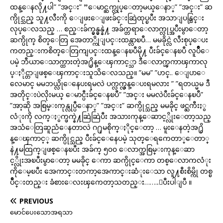
ထန္ေနလို႔ပါ” ”အင္း” ”ေမာင္ဆက္လုပ္ေတာ့မယ္ေနာ္” ”အင္း” ဆ
က္ပိုင္သည္ သူ႔လီးကို ေျဖးေျဖးခ်င္းဆြဲထုပ္ၿပီး အသာျပန္သြင္း
လုပ္ေလသည္ … စည္းခ်က္မွန္မွန္နဲ႔ အခ်က္တရာေလာက္လုပ္အပီးမွာေတာ့
ဆက္ပိုက္ စိတ္ေတြ အေတာ္ကိုျပင္းထန္လာၿပီ… မမခိုင္လဲ လီးစုပ္ေပး
ကတည္းကစိတ္ေတြကျပင္းထန္ေနၿပီမို႔ ပီးခ်င္ေနၿပီ လူပ်ိဳေ
ပမဲ့ ဘီယာေသာက္ထားတဲ့အ႐ွိန္ေၾကာင့္သာ ဒီေလာက္ၾကာၾကာလု
ပ္ႏိုင္တာျဖစ္ေၾကာင္းသူသိေလသည္။ ”မမ” ”ဟင္.. ေျပာေ
လေမာင္ မမဘယ္လိုေနေပးရမလဲ ပက္လက္လွန္ေပးရမလား ” ”ရတယ္မမ ဒီ
အတိုင္းပဲလိုးမယ္ ေမာင္ပီးခ်င္ေနၿပီ” ”အင္း မမလဲပီးခ်င္ေနၿပီ”
”အာ့ဆို အစြမ္းကုန္လုပ္ပီေနာ္” ”အင္း” ဆက္ပိုင္သည္ မမခိုင္ ဖင္ႀကီးႏွ
လံုးကို လက္ႏွက္ဖက္နဲ႔ဆြဲဆြဲပီး အသားကုန္ေဆာင့္လိုးေတာ့သည္
အသံေတြဆူညံေနတာလဲ ဂ႐ုမစိုက္ႏိုင္ေတာ့ … မူးေနတဲ့အ႐ွိ
န္ေၾကာင့္ ဆက္ပိုင္သည္ ပီးခ်င္ေနေပမဲ့ သုတ္ေရကေတာ္ေတာ္
နဲ႔မထြက္ျဖစ္ေနၿပီး အခ်က္ ၅၀၀ ေလာက္အစြမ္းကုန္ေဆာ
င့္လိုးအၿပီးမွာေတာ့ မမခိုင္ ေကာ ဆက္ပိုင္ေကာ တစ္ေလာကလံုး
ကိုေမ့ၿပီး အေကာင္းတကာ့အေကာင္းဆံုးေသာ လူ႔စီးစိမ္ကို တစ္ၿ
ပိဳင္းတည္း ခံစားေလးၾကေတာ့သတည္း……..ျပီးပါျပီ ။
PREVIOUS
မောင်ပေးသောအရသာ