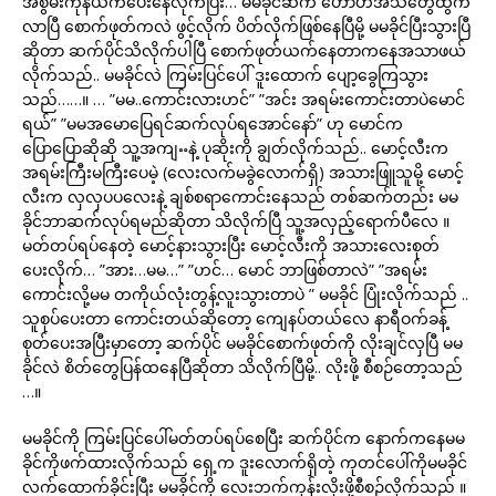
အစွမ်းကုန်ယက်ပေးနေလိုက်ပြီး… မမခိုင်ဆီက ဟောဟဲအသံတွေထွက်
လာပြီ စောက်ဖုတ်ကလဲ ဖွင့်လိုက် ပိတ်လိုက်ဖြစ်နေပြီမို့ မမခိုင်ပြီးသွားပြီ
ဆိုတာ ဆက်ပိုင်သိလိုက်ပါပြီ စောက်ဖုတ်ယက်နေတာကနေအသာဖယ်
လိုက်သည်.. မမခိုင်လဲ ကြမ်းပြင်ပေါ် ဒူးထောက် ပျော့ခွေကြသွား
သည်……။ … ”မမ..ကောင်းလားဟင်” ”အင်း အရမ်းကောင်းတာပဲမောင်
ရယ်” ”မမအမောပြေရင်ဆက်လုပ်ရအောင်နော်” ဟု မောင်က
ပြောပြောဆိုဆို သူ့အကျႌနဲ့ ပုဆိုးကို ချွတ်လိုက်သည်.. မောင့်လီးက
အရမ်းကြီးမကြီးပေမဲ့ (လေးလက်မခွဲလောက်ရှိ) အသားဖြူသူမို့ မောင့်
လီးက လှလှပပလေးနဲ့ ချစ်စရာကောင်းနေသည် တစ်ဆက်တည်း မမ
ခိုင်ဘာဆက်လုပ်ရမည်ဆိုတာ သိလိုက်ပြီ သူ့အလှည့်ရောက်ပီလေ ။
မတ်တပ်ရပ်နေတဲ့ မောင့်နားသွားပြီး မောင့်လီးကို အသားလေးစုတ်
ပေးလိုက်… ”အား…မမ…” ”ဟင်… မောင် ဘာဖြစ်တာလဲ” ”အရမ်း
ကောင်းလို့မမ တကိုယ်လုံးတွန့်လူးသွားတာပဲ ” မမခိုင် ပြုံးလိုက်သည် ..
သူစုပ်ပေးတာ ကောင်းတယ်ဆိုတော့ ကျေနပ်တယ်လေ နာရီဝက်ခန့်
စုတ်ပေးအပြီးမှာတော့ ဆက်ပိုင် မမခိုင်စောက်ဖုတ်ကို လိုးချင်လှပြီ မမ
ခိုင်လဲ စိတ်တွေပြန်ထနေပြီဆိုတာ သိလိုက်ပြီမို့.. လိုးဖို့ စီစဉ်တော့သည်
…။
မမခိုင်ကို ကြမ်းပြင်ပေါ်မတ်တပ်ရပ်စေပြီး ဆက်ပိုင်က နောက်ကနေမမ
ခိုင်ကိုဖက်ထားလိုက်သည် ရှေ့က ဒူးလောက်ရှိတဲ့ ကုတင်ပေါ်ကိုမမခိုင်
လက်ထောက်ခိုင်းပြီး မမခိုင်ကို လေးဘက်ကုန်းလိုးဖို့စီစဉ်လိုက်သည် ။