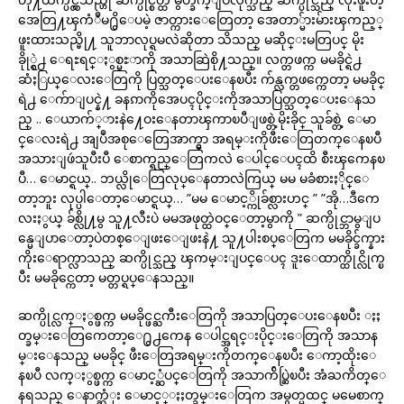
အေတြ႔ၾကံဳမ႐ွိေပမဲ့ ဇာတ္ကားေတြေတာ့ အေတာ္မ်ားမ်ားၾကည့္
ဖူးထားသည္မို႔ သူဘာလုပ္ရမလဲဆိုတာ သိသည္ မဆိုင္းမတြပင္ မိုး
ခိုု္င္ရဲ႕ ေရႊရင္ႏွစ္မႊာကို အသာဆြဲစို႔သည္။ လက္တဖက္က မမခိုင္ရဲ႕
ဆံႏြယ္ေလးေတြကို ပြတ္သတ္ေပးေနၿပီး က်န္လက္တဖက္ကေတာ့ မမခိုင္
ရဲ႕ ေက်ာျပင္နဲ႔ ခနၵာကိုအေပၚပိုင္းကိုအသာပြတ္သတ္ေပးေနသ
ည္ .. ေယာက်္ားနဲ႔ေဝးေနတာၾကာၿပီျဖစ္တဲ့မိုးခိုင္ သူခ်စ္တဲ့ ေမာ
င္ေလးရဲ႕ အျပဳအစုေတြေအာက္မွာ အရမ္းကိုဖီးေတြတက္ေနၿပီ
အသားျဖဴသူပီးပီ ေစာက္ရည္ေတြကလဲ ေပါင္ေပၚထိ စီးၾကေနၿ
ပီ… ေမာင္ရယ္.. ဘယ္လိုေတြလုပ္ေနတာလဲကြယ္ မမ မခံစားႏိုင္ေ
တာ့ဘူး လုပ္ပါေတာ့ေမာင္ရယ္… ”မမ ေမာင့္ကိုခ်စ္လားဟင္ ” ”အို…ဒီကေ
လးႏွယ္ ခ်စ္လို႔မွ သူ႔လီးပဲ မမအဖုတ္ထဲဝင္ေတာ့မွာကို ” ဆက္ပိုင္ဘာမွျပ
န္မေျပာေတာ့ပဲတစ္ေျဖးေျဖးနဲ႔ သူ႔ပါးစပ္ေတြက မမခိုင္ခ်က္နား
ကိုးေရာက္လာသည္ ဆက္ပိုင္သည္ ၾကမ္းျပင္ေပၚ ဒူးေထာက္ထိုင္လိုက္ၿ
ပီး မမခိုင္ကေတာ့ မတ္တပ္ရပ္ေနသည္။
ဆက္ပိုင္လက္ႏွစ္ဖက္က မမခိုင္ဖင္ႀကီးေတြကို အသာပြတ္ေပးေနၿပီး ႏႈ
တ္ခမ္းေတြကေတာ့ေ႐ွ႕ကေန ေပါင္အရင္းပိုင္းေတြကို အသာန
မ္းေနသည္ မမခိုင္ ဖီးေတြအရမ္းကိုတက္ေနၿပီး ေကာ့ထိုးေ
နၿပီ လက္ႏွစ္ဖက္က ေမာင့္ဆံပင္ေတြကို အသာက်ိပ္ဆြဲၿပီး အံႀကိတ္ေ
နရသည္ ေနာက္ဆံုး ေမာင့္ႏႈတ္ခမ္းေတြက အမွတ္မထင္ မမေစာက္