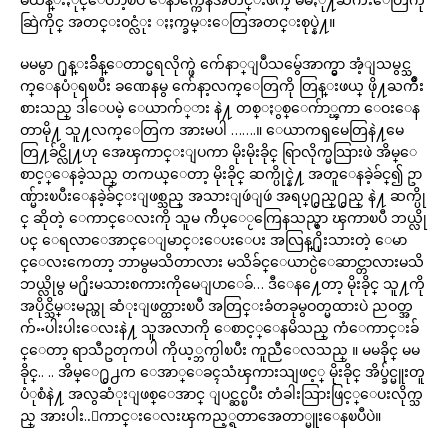
ဆြဲကိုင္ အတင္းဝင္လံုး ႏႈက္ခမ္းေတြအတင္းစုပ္နဲ႔။
မမမွာ ႐ုန္းခ်ိန္ေတာင္မရလိုက္ဖဲ က်ေနာ္ျပဳသမ်ွေအာက္မွာ အံ့ျသမွင္သ
က္ေနပံုရၿပီး ခဏေနမွ က်ေနာ့လက္ေတြကို တြန္းဖယ္ ဖို႔ႀကိဳး
စားသည္ ဒါေပမဲ့ ေယာက်္ား နဲ႔ တစ္ႏွစ္ေက်ာ္ၾကာ ေဝးေန
တာမို႔ သူ႔လက္ေတြက အားမပါ …….။ ေယာကၡမေတြနဲ႔မေ
တြ႔ခ်င္လို႔ဟု အေၾကာင္းျပကာ မိုးမိုးခိုင္ ရြာလိုက္မသြားဖဲ အိမ္ေ
စာင့္ေနခဲ့သည္ တကယ္ေတာ့ မိုးခိုင္ ဆက္ပိုင္နဲ႔ အတူေနခဲ့ခ်င္၍ ဥာ
ဏ္မ်ားၿပီးေနခဲ့ခ်င္းျဖစ္သည္ အသားျဖဴျဖဴ အရပ္႐ွည္႐ွည္ နဲ႔ ဆက္ပို
င္ ဆိုတဲ့ ေကာင္ေလးကို သူမ က်ိပ္ေႂကြေနသည္မွာ ၾကာၿပီ ဘယ္လို
ပင္ ေရလာေအာင္ေျမာင္းေပးေပး အလြန္႐ိုးသားတဲ့ ေမာ
င္ေလးကေတာ့ ဘာမွမသိတာလား မသိခ်င္ေယာင္ပဲေဆာင္တာလားမသိ
ဘယ္လိုမွ မ႐ိုးမသားစကားကိုမေျပာေခ်… ဒီေန႔ေတာ့ မိုးခိုင္ သူ႔ကို
အပိုင္သိမ္းမည္ဟု ဆံုးျဖတ္ထားၿပီ အတြင္းခံတခုမွဝတ္မထားပဲ ညဝတ္အ
က်ႌပါးပါးေလးနဲ႔ သူအလာကို ေစာင့္ေနမိသည္ ကံေကာင္းခ်
င္ေတာ့ ရာသီဥတုကပါ ကိုယ့္ဘက္ပါၿပီး ကူညီေလသည္ ။ မမခိုင္ မမ
ခိုင္.. .. အိမ္ေ႐ွ႕က ေအာ္ေခၚသံၾကားသျဖင့္ မိုးခိုင္ အိပ္ခ်င္မူးတူ
ပံုစံနဲ႔ အလွဆံုးျဖစ္ေအာင္ ျပင္ဆင္ၿပီး တံခါးသြားဖြင့္ေပးလိုက္သ
ည္ အားပါး..ေကာင္းေလးၾကည့္ရတာအေတာ္မူးေနၿပီပဲ။