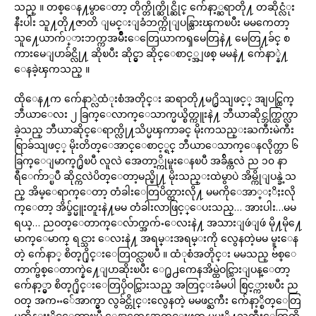
သည္ ။ တစ္ေန႔မွာေတာ့ တိုက္တိုက္ဆိုင္ဆိုင္ က်ေနာ့္ဆရာတို႔ တဆိုင္လံုး
နီးပါး သူ႔တို႔ဇာတိ ျမင္းျခံဘက္ကိုျပန္သြားၾကၿပီး မမကေတာ့
သူ႔ေယာက်္ားဘက္ကအမ်ိဳးေတြေယာကၡမေတြနဲ႔ မေတြ႔ခ်င္ စ
ကားမေျပာခ်င္လို႔ ဆိုၿပီး ဆိုင္မွာ ဆိုင္ေစာင့္အျဖစ္ မမနဲ႔ က်ေနာ္နဲ႔
ေနခဲ့ၾကသည္ ။
ထိုေန႔က က်ေနာ္လဲထံုးစံအတိုင္း ဆရာတို႔မ႐ွိသျဖင့္ အျပင္ထြက္
ဘီယာေလး ၂ ခြက္ေလာက္ေသာက္မယ္စိတ္ကူးနဲ႔ ဘီယာဆိုင္ဘက္ထြက္လာ
ခဲ့သည္ ဘီယာဆိုင္ေရာက္လို႔သိပ္မၾကာခင္ မိုးကသည္းႀကီးမဲကီး
ရြာခ်သျဖင့္ မိုးတိတ္ေအာင္ေစာင့္ရင္ ဘီယာေသာက္ေနလိုက္တာ ၆
ခြက္ေျမာက္႐ွိၿပီ လူလဲ အေတာ့္ကိုမူးေနၿပီ အခ်ိန္ကလဲ ည ၁၀ နာ
ရီေက်ာ္ၿပီ ဆိုင္ကလဲပိတ္ေတာ့မည္မို႔ မိုးသည္းထဲမွာပဲ အိမ္ကိုျပန္ခဲ့သ
ည္ အိမ္ေရာက္ေတာ့ တံခါးေတြပိတ္ထားလို႔ မမကိုေအာ္ႏိႈးလို
က္ေတာ့ အိပ္ခ်င္မူးတူးနဲ႔မမ တံခါးလာဖြင့္ေပးသည္… အားပါး…မမ
ရယ္… ညဝတ္ေတာက္ေလ်ာက္အက်ႋေလးနဲ႔ အသားျဖဴျဖဴ မို႔မို႔ေ
မာက္ေမာက္ ရင္သား ေလးနဲ႔ အရမ္းအရမ္းကို လွေနတဲ့မမ မူးေန
တဲ့ က်ေနာ္ စိတ္႐ိုင္းေတြဝင္လာၿပီ ။ ထံုစံအတိုင္း မမသည္ ဗ်စ္ေ
တာက္ဗ်စ္ေတာက္နဲ႔ေျပာဆိုးၿပီး ေ႐ွ႕ကေနအိမ္ထဲဝင္သြားျပန္ေတာ့
က်ေနာ့္မွာ စိတ္႐ိုင္းေတြပိုဝင္သြားသည္ အတြင္းခံမပါ စြင့္ကားၿပီး ည
ဝတ္ အကႌ်ေအာက္မွာ လွခ်င္တိုင္းလွေနတဲ့ မမဖင္ႀကီး က်ေနာ့္စိတ္ေတြ
မထိန္းႏိုင္ေတာ့ၿပီ ေနာက္ကေနအတင္းဖက္ မမႏို႔ႀကီးေတြကို