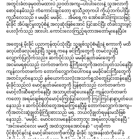
အတွင်းခံတခုမှဝတ်မထားပဲ ညဝတ်အကျႌပါးပါးလေးနဲ့ သူအလာကို
စောင့်နေမိသည် ကံကောင်းချင်တော့ ရာသီဥတုကပါ ကိုယ့်ဘက်ပါပြီး
ကူညီလေသည် ။ မမခိုင် မမခိုင်.. .. အိမ်ရှေ့က အော်ခေါ်သံကြားသဖြင့်
မိုးခိုင် အိပ်ချင်မူးတူပုံစံနဲ့ အလှဆုံးဖြစ်အောင် ပြင်ဆင်ပြီး တံခါးသွားဖွင့်
ပေးလိုက်သည် အားပါး..ကောင်းလေးကြည့်ရတာအတော်မူးနေပြီပဲ။
အတွေးနဲ့ မိုးခိုင် ပညာကုန်ထုပ်သုံးပြီး သူ့ချစ်သူပုံစံမျိုးနဲ့ စကားကို မထိ
ခလုပ်ထိခလုပ်ပြောပြီ သူ့ရှေ့ကနေ ဖင်ကြီးတွေကို တမင်လှုပ်ပြီ
လျှောက်ပြလိုက်သည်။ ဆက်ပိုင်သည် မမခိုင်နှုတ်ခမ်းတွေကို
အငမ်းမရစုပ်သည် လက်တဖက်က နို့ကြီးတွေကိုအတင်းပွတ်သပ်နေပြီး
ကျန်လက်တဖက်က တောက်လျှောက်ပေါ်ကနေ မမခိုင်ဖင်းကြီးတွေကို
အတင်းပွတ်နေသည် နှစ်ယောက်သလုံးအသက်ရှုသံတွေပြင်းထန်နေပြီ
မိုးခိုင်သည်လဲ မောင့်နှုတ်ခမ်းတွေကို ပြန်စုတ်သည် လက်တဖက်က
မောင့်လီးဆီရောက်နေပြီး အသာပွတ်ဆွဲပေးနေပြီး ကျန်လက်တဖက်
ကတော့ အရမ်းချစ်ရတဲ့မောင့်ကြောပြင်လေးကို ကြင်ကြင်နာနာပွတ်ပေး
နေသည် ။ ဆက်ပိုင်စိတ်တွေအရမ်းကြွနေပြီမို့ တောက်လျှောက်အကျႌ
ကိုအတင်းဆွဲချွတ်ဖို့ကြိုးစားသည် မရ.. ဘယ်လိုချွတ်ရမှန်းမသိဖြစ်
နေသည်.. ”မမခိုင်.. မောင်လေးမနေနိုင်တော့ဘူး အရမ်းလုပ်ချင်နေပြီ ”
”အင်းမောင်လေး မမတို့ အထဲသွားရအောင်နော် ” ဟုဆိုကာ
ပိုင်စိုးပိုင်နင်းနဲ့ မောင့်ခါးလေးကိုဖက်ပြီး မိုးခိုင် သူ့အခန်းထဲကိုခေါ်ခဲ့