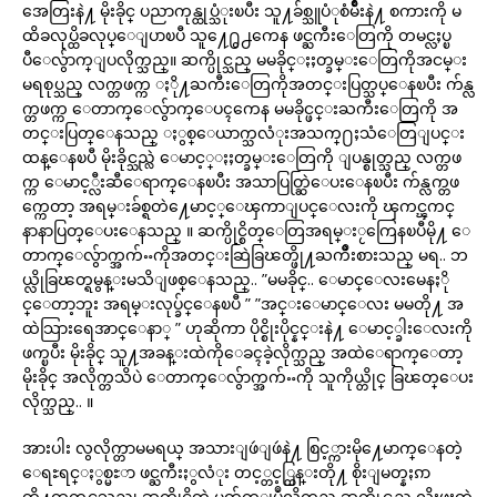
အေတြးနဲ႔ မိုးခိုင္ ပညာကုန္ထုပ္သံုးၿပီး သူ႔ခ်စ္သူပံုစံမ်ိဳးနဲ႔ စကားကို မ
ထိခလုပ္ထိခလုပ္ေျပာၿပီ သူ႔ေ႐ွ႕ကေန ဖင္ႀကီးေတြကို တမင္လႈပ္ၿ
ပီေလ်ွာက္ျပလိုက္သည္။ ဆက္ပိုင္သည္ မမခိုင္ႏႈတ္ခမ္းေတြကိုအငမ္း
မရစုပ္သည္ လက္တဖက္က ႏို႔ႀကီးေတြကိုအတင္းပြတ္သပ္ေနၿပီး က်န္လ
က္တဖက္က ေတာက္ေလွ်ာက္ေပၚကေန မမခိုင္ဖင္းႀကီးေတြကို အ
တင္းပြတ္ေနသည္ ႏွစ္ေယာက္သလံုးအသက္႐ႈသံေတြျပင္း
ထန္ေနၿပီ မိုးခိုင္သည္လဲ ေမာင့္ႏႈတ္ခမ္းေတြကို ျပန္စုတ္သည္ လက္တဖ
က္က ေမာင့္လီးဆီေရာက္ေနၿပီး အသာပြတ္ဆြဲေပးေနၿပီး က်န္လက္တဖ
က္ကေတာ့ အရမ္းခ်စ္ရတဲ႔ေမာင့္ေၾကာျပင္ေလးကို ၾကင္ၾကင္
နာနာပြတ္ေပးေနသည္ ။ ဆက္ပိုင္စိတ္ေတြအရမ္းႂကြေနၿပီမို႔ ေ
တာက္ေလွ်ာက္အက်ႌကိုအတင္းဆြဲခြၽတ္ဖို႔ႀကိဳးစားသည္ မရ.. ဘ
ယ္လိုခြၽတ္ရမွန္းမသိျဖစ္ေနသည္.. ”မမခိုင္.. ေမာင္ေလးမေနႏို
င္ေတာ့ဘူး အရမ္းလုပ္ခ်င္ေနၿပီ ” ”အင္းေမာင္ေလး မမတို႔ အ
ထဲသြားရေအာင္ေနာ္ ” ဟုဆိုကာ ပိုင္စိုးပိုင္နင္းနဲ႔ ေမာင့္ခါးေလးကို
ဖက္ၿပီး မိုးခိုင္ သူ႔အခန္းထဲကိုေခၚခဲ့လိုက္သည္ အထဲေရာက္ေတာ့
မိုးခိုင္ အလိုက္တသိပဲ ေတာက္ေလွ်ာက္အက်ႌကို သူကိုယ္တိုင္ ခြၽတ္ေပး
လိုက္သည္.. ။
အားပါး လွလိုက္တာမမရယ္ အသားျဖဴျဖဴနဲ႔ စြင့္ကားမို႔ေမာက္ေနတဲ့
ေရႊရင္ႏွစ္မႊာ ဖင္ႀကီးႏွလံုး တင့္တင့္ထြန္းတို႔ စိုးျမတ္နႏၵာ
တို႔ထက္ပင္လွသည္ဟု ဆက္ပိုင္စိတ္ထဲ မွတ္ခ်က္ျပဳလိုက္သည္ ဆက္ပိုင္သည္ လိုးဖူးတဲ့