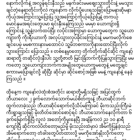
နောက်လိုက်နဲ့ အလွန်ရင်းနှီသည် မနက်ခင်းမမဈေးသွားတိုင်းနဲ့ မမသွား
ချင်တဲ့နေရာတိုင်းကိုလဲ ကျနော်က လိုက်ပို့ပေးရသဖြင့်ပြောမနာဆိုမနာ
ကိုယ့်အကြောင်းသူ့ပြောပြ သူ့အကြောင့်ကိုယ့်ပြောပြနဲ့ တကယ့်
မောင်နှမအရင်းတွေပမာ ရင်းနှီးနေကြသည် မမမှာ ယောကျ်ားရှိ
ကြောင်းနဲ့ သူ့နဲ့လက်ထပ်ပြီး လပိုင်းအကြာမှာ ယောက္ခမတွေက သူ့ယော
ကျ်ားကို ကိုးရီးယားကို အလုပ်သွားလုပ်ခိုင်းကြောင်းနဲ့ မမကမလိုက်စေ
ချင်ပေမဲ့ မမစကားနားမထောင်ပဲ သူ့မိဘစကားကိုနားထောင်ပြီးလိုက်
သွားကြောင်း ပြောသည် ။ တစ်နေ့မှာတော့ တိုက်တိုက်ဆိုင်ဆိုင် ကျနော့်
ဆရာတို့ တဆိုင်လုံးနီးပါး သူ့တို့ဇာတိ မြင်းခြံဘက်ကိုပြန်သွားကြပြီး မမ
ကတော့ သူ့ယောကျ်ားဘက်ကအမျိုးတွေယောက္ခမတွေနဲ့ မတွေ့ချင်
စကားမပြောချင်လို့ ဆိုပြီး ဆိုင်မှာ ဆိုင်စောင့်အဖြစ် မမနဲ့ ကျနော်နဲ့ နေခဲ့
ကြသည် ။
ထိုနေ့က ကျနော်လဲထုံးစံအတိုင်း ဆရာတို့မရှိသဖြင့် အပြင်ထွက်
ဘီယာလေး ၂ ခွက်လောက်သောက်မယ်စိတ်ကူးနဲ့ ဘီယာဆိုင်ဘက်
ထွက်လာခဲ့သည် ဘီယာဆိုင်ရောက်လို့သိပ်မကြာခင် မိုးကသည်းကြီးမဲ
ကီးရွာချသဖြင့် မိုးတိတ်အောင်စောင့်ရင် ဘီယာသောက်နေလိုက်တာ ၆
ခွက်မြောက်ရှိပြီ လူလဲ အတော့်ကိုမူးနေပြီ အချိန်ကလဲ ည ၁၀ နာရီ
ကျော်ပြီ ဆိုင်ကလဲပိတ်တော့မည်မို့ မိုးသည်းထဲမှာပဲ အိမ်ကိုပြန်ခဲ့သည်
အိမ်ရောက်တော့ တံခါးတွေပိတ်ထားလို့ မမကိုအော်နှိုးလိုက်တော့
အိပ်ချင်မူးတူးနဲ့မမ တံခါးလာဖွင့်ပေးသည်… အားပါး…မမရယ်… ည