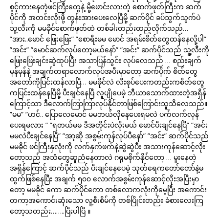
စွင့်ကားနေတဲ့ဖင်ကြီးတွေနဲ့ မို့ဖောင်းလားတဲ့ စောက်ဖုတ်ကြီးက ဆက်
ပိုင်ကို အတင်းလိုးဖို့ တွန်းအားပေးလေပြီမို့ ဆက်ပိုင် ခပ်သွက်သွက်ပဲ
သူ့လီးကို မမခိုင်စောက်ဖုတ်ထဲ တစ်ခါးတည်းထည့်လိုက်သည်…
”အား..မောင် ဖြေးဖြေး” ”စောရီးမမ မောင် အရမ်းစိတ်တွေထန်နေလို့ပါ”
”အင်း” ”မောင်ဆက်လုပ်တော့မယ်နော်” ”အင်း” ဆက်ပိုင်သည် သူ့လီးကို
ဖြေးဖြေးချင်းဆွဲထုပ်ပြီး အသာပြန်သွင်း လုပ်လေသည် … စည်းချက်
မှန်မှန်နဲ့ အချက်တရာလောက်လုပ်အပီးမှာတော့ ဆက်ပိုက် စိတ်တွေ
အတော်ကိုပြင်းထန်လာပြီ… မမခိုင်လဲ လီးစုပ်ပေးကတည်းကစိတ်တွေ
ကပြင်းထန်နေပြီမို့ ပီးချင်နေပြီ လူပျိုပေမဲ့ ဘီယာသောက်ထားတဲ့အရှိန်
ကြောင့်သာ ဒီလောက်ကြာကြာလုပ်နိုင်တာဖြစ်ကြောင်းသူသိလေသည်။
”မမ” ”ဟင်.. ပြောလေမောင် မမဘယ်လိုနေပေးရမလဲ ပက်လက်လှန်
ပေးရမလား ” ”ရတယ်မမ ဒီအတိုင်းပဲလိုးမယ် မောင်ပီးချင်နေပြီ” ”အင်း
မမလဲပီးချင်နေပြီ” ”အာ့ဆို အစွမ်းကုန်လုပ်ပီနော်” ”အင်း” ဆက်ပိုင်သည်
မမခိုင် ဖင်ကြီးနှလုံးကို လက်နှက်ဖက်နဲ့ဆွဲဆွဲပီး အသားကုန်ဆောင့်လိုး
တော့သည် အသံတွေဆူညံနေတာလဲ ဂရုမစိုက်နိုင်တော့ … မူးနေတဲ့
အရှိန်ကြောင့် ဆက်ပိုင်သည် ပီးချင်နေပေမဲ့ သုတ်ရေကတော်တော်နဲ့မ
ထွက်ဖြစ်နေပြီး အချက် ၅၀၀ လောက်အစွမ်းကုန်ဆောင့်လိုးအပြီးမှာ
တော့ မမခိုင် ကော ဆက်ပိုင်ကော တစ်လောကလုံးကိုမေ့ပြီး အကောင်း
တကာ့အကောင်းဆုံးသော လူ့စီးစိမ်ကို တစ်ပြိုင်းတည်း ခံစားလေးကြ
တော့သတည်း……..ပြီးပါပြီ ။