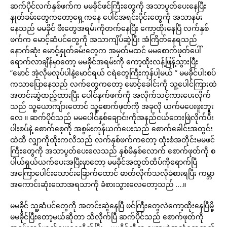
ဆက်ပိုင်လက်နှစ်ဖက်က မမခိုင်ဖင်ကြီးတွေကို အသာပွတ်ပေးနေပြီး
နှုတ်ခမ်းတွေကတော့ရှေ့ကနေ ပေါင်အရင်းပိုင်းတွေကို အသာနမ်း
နေသည် မမခိုင် ဖီးတွေအရမ်းကိုတက်နေပြီး ကော့ထိုးနေပြီ လက်နှစ်
ဖက်က မောင့်ဆံပင်တွေကို အသာကျိပ်ဆွဲပြီး အံကြိတ်နေရသည်
နောက်ဆုံး မောင့်နှုတ်ခမ်းတွေက အမှတ်မထင် မမစောက်ဖုတ်ပေါ်
ရောက်လာချိန်မှာတော့ မမခိုင်အရမ်းကို ကော့ထိုးလန့်ဖြန့်သွားပြီး
”မောင် အဲ့လိုမလုပ်ပါနဲ့မောင်ရယ် ငရဲတွေကြီးကုန်ပါ့မယ် ” မမခိုင်ပါးစပ်
ကသာပြောနေသည် လက်တွေကတော့ မောင့်ခေါင်းကို သူ့ပေါင်ကြားထဲ
အတင်းဆွဲထည့်ထားပြီး ပေါင်နှက်ဖက်ကို အလိုက်သင့်ကားပေးလိုက်
သည် သူ့ယောကျ်ားတောင် သူ့စောက်ဖုတ်ကို အခုလို ယက်မပေးဖူးဘူး
လေ ။ ဆက်ပိုင်သည် မမပေါင်နှစ်ချောင်းကိုအနည်ငယ်ဘေးဖြဲလိုက်ပီး
ပါးစပ်နဲ့ စောက်စေ့ကို အစွမ်းကုန်ယက်ပေးသည် စောက်ခေါင်းအတွင်း
ထဲထိ လျှာကိုထိုးကလိသည် လက်နှစ်ဖက်ကတော့ ထုံးစံအတိုင်းမမဖင်
ကြီးတွေကို အသာပွတ်ပေးလေသည် နှစ်မိနှစ်လောက် စောက်ဖုတ်ကို စ
ပါယ်ရှယ်ယက်ပေးအပြီးမှာတော့ မမခိုင်အထွတ်ထိပ်ကိုရောက်ပြီ
အကြောပေါင်းသောင်းခြောက်ထောင် ဓာတ်လိုက်သလိုခံစားရပြီး ကမ္ဘာ
အကောင်းဆုံးသောအရသာကို ခံစားသွားလေတော့သည် ….။
မမခိုင် သူ့ဆံပင်တွေကို အတင်းဆွဲနေပြီ ဖင်ကြီးတွေလဲကော့ထိုးနေပြီမို့
မမခိုင်ပြီးတော့မယ်ဆိုတာ သိလိုက်ပြီ ဆက်ပိုင်သည် စောက်ဖုတ်ကို