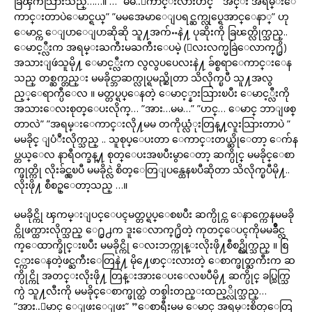
ခြၾကသြားသည္……။ … ”မမ..ေကာင္းလားဟင္” ”အင္း အရမ္းေ
ကာင္းတာပဲေမာင္ရယ္” ”မမအေမာေျပရင္ဆက္လုပ္ရေအာင္ေနာ္” ဟု
ေမာင္က ေျပာေျပာဆိုဆို သူ႔အက်ႌနဲ႔ ပုဆိုးကို ခြၽတ္လိုက္သည္..
ေမာင့္လီးက အရမ္းႀကီးမႀကီးေပမဲ့ (ေလးလက္မခြဲေလာက္႐ွိ)
အသားျဖဴသူမို႔ ေမာင့္လီးက လွလွပပေလးနဲ႔ ခ်စ္စရာေကာင္းေန
သည္ တစ္ဆက္တည္း မမခိုင္ဘာဆက္လုပ္ရမည္ဆိုတာ သိလိုက္ၿပီ သူ႔အလွ
ည့္ေရာက္ပီေလ ။ မတ္တပ္ရပ္ေနတဲ့ ေမာင့္နားသြားၿပီး ေမာင့္လီးကို
အသားေလးစုတ္ေပးလိုက္… ”အား…မမ…” ”ဟင္… ေမာင္ ဘာျဖစ္
တာလဲ” ”အရမ္းေကာင္းလို႔မမ တကိုယ္လံုးတြန္႔လူးသြားတာပဲ ”
မမခိုင္ ျပံဳးလိုက္သည္ .. သူစုပ္ေပးတာ ေကာင္းတယ္ဆိုေတာ့ ေက်န
ပ္တယ္ေလ နာရီဝက္ခန္႔ စုတ္ေပးအၿပီးမွာေတာ့ ဆက္ပိုင္ မမခိုင္ေစာ
က္ဖုတ္ကို လိုးခ်င္လွၿပီ မမခိုင္လဲ စိတ္ေတြျပန္ထေနၿပီဆိုတာ သိလိုက္ၿပီမို႔..
လိုးဖို႔ စီစဥ္ေတာ့သည္ …။
မမခိုင္ကို ၾကမ္းျပင္ေပၚမတ္တပ္ရပ္ေစၿပီး ဆက္ပိုင္က ေနာက္ကေနမမခို
င္ကိုဖက္ထားလိုက္သည္ ေ႐ွ႕က ဒူးေလာက္႐ွိတဲ့ ကုတင္ေပၚကိုမမခိဳင္လ
က္ေထာက္ခိုင္းၿပီး မမခိုင္ကို ေလးဘက္ကုန္းလိုးဖို႔စီစဥ္လိုက္သည္ ။ စြ
င့္ကားေနတဲ့ဖင္ႀကီးေတြနဲ႔ မို႔ေဖာင္းလားတဲ့ ေစာက္ဖုတ္ႀကီးက ဆ
က္ပိုင္ကို အတင္းလိုးဖို႔ တြန္းအားေပးေလၿပီမို႔ ဆက္ပိုင္ ခပ္သြက္သြ
က္ပဲ သူ႔လီးကို မမခိုင္ေစာက္ဖုတ္ထဲ တစ္ခါးတည္းထည့္လိုက္သည္…
”အား..ေမာင္ ေျဖးေျဖး” ”ေစာရီးမမ ေမာင္ အရမ္းစိတ္ေတြ