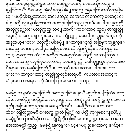
ဖုတ္ေပၚေရာက္လာခ်ိန္မွာေတာ့ မမခိုင္အရမ္းကို ေကာ့ထိုးလန္႔ျဖ
န္႔သြားၿပီး ”ေမာင္ အဲ့လိုမလုပ္ပါနဲ႔ေမာင္ရယ္ ငရဲေတြႀကီးကုန္ပါ့မ
ယ္ ” မမခိုင္ပါးစပ္ကသာေျပာေနသည္ လက္ေတြကေတာ့ ေမာင့္ေ
ခါင္းကို သူ႔ေပါင္ၾကားထဲ အတင္းဆြဲထည့္ထားၿပီး ေပါင္ႏွက္ဖက္ကို
အလိုက္သင့္ကားေပးလိုက္သည္ သူ႔ေယာက်္ားေတာင္ သူ႔ေစာက္ဖုတ္ကို
အခုလို ယက္မေပးဖူးဘူးေလ ။ ဆက္ပိုင္သည္ မမေပါင္ႏွစ္ေခ်ာင္းကို
အနည္ငယ္ေဘးျဖဲလိုက္ပီး ပါးစပ္နဲ႔ ေစာက္ေစ့ကို အစြမ္းကုန္ယက္ေ
ပးသည္ ေစာက္ေခါင္းအတြင္းထဲထိ လွ်ာကိုထိုးကလိသည္ လ
က္ႏွစ္ဖက္ကေတာ့ ထံုးစံအတိုင္းမမဖင္ႀကီးေတြကို အသာပြတ္ေ
ပးေလသည္ ႏွစ္မိႏွစ္ေလာက္ ေစာက္ဖုတ္ကို စပါယ္႐ွယ္ယက္ေပးအၿ
ပီးမွာေတာ့ မမခိုင္အထြတ္ထိပ္ကိုေရာက္ၿပီ အေၾကာေပါင္းေသာ
င္းေျခာက္ေထာင္ ဓာတ္လိုက္သလိုခံစားရၿပီး ကမၻာအေကာင္း
ဆံုးေသာအရသာကို ခံစားသြားေလေတာ့သည္ ….။
မမခိုင္ သူ႔ဆံပင္ေတြကို အတင္းဆြဲေနၿပီ ဖင္ႀကီးေတြလဲေကာ့
ထိုးေနၿပီမို႔ မမခိုင္ၿပီးေတာ့မယ္ဆိုတာ သိလိုက္ၿပီ ဆက္ပိုင္သည္ ေစာက္
ဖုတ္ကို အစြမ္းကုန္ယက္ေပးေနလိုက္ၿပီး… မမခိုင္ဆီက ေဟာဟဲအ
သံေတြထြက္လာၿပီ ေစာက္ဖုတ္ကလဲ ဖြင့္လိုက္ ပိတ္လိုက္ျဖစ္ေနၿပီမို႔
မမခိုင္ၿပီးသြားၿပီဆိုတာ ဆက္ပိုင္သိလိုက္ပါၿပီ ေစာက္ဖုတ္ယက္ေနတာကေ
နအသာဖယ္လိုက္သည္.. မမခိုင္လဲ ၾကမ္းျပင္ေပၚ ဒူးေထာက္ ေပ်ာ့ေ