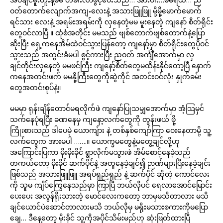
ဝတ်တောက်လျောက်အကျႋလေးနဲ့ အသားဖြူဖြူ မို့မို့မောက်မောက်
ရင်သား လေးနဲ့ အရမ်းအရမ်းကို လှနေတဲ့မမ မူးနေတဲ့ ကျနော် စိတ်ရိုင်း
တွေဝင်လာပြီ ။ ထုံစံအတိုင်း မမသည် ဗျစ်တောက်ဗျစ်တောက်နဲ့ပြော
ဆိုးပြီး ရှေ့ကနေအိမ်ထဲဝင်သွားပြန်တော့ ကျနော့်မှာ စိတ်ရိုင်းတွေပိုဝင်
သွားသည် အတွင်းခံမပါ စွင့်ကားပြီး ညဝတ် အင်္ကျီအောက်မှာ လှ
ချင်တိုင်းလှနေတဲ့ မမဖင်ကြီး ကျနော့်စိတ်တွေမထိန်းနိုင်တော့ပြီ နောက်
ကနေအတင်းဖက် မမနို့ကြီးတွေကိုဆွဲကိုင် အတင်းဝင်လုံး နှုက်ခမ်း
တွေအတင်းစုပ်နဲ့။
မမမှာ ရုန်းချိန်တောင်မရလိုက်ဖဲ ကျနော်ပြုသမျှအောက်မှာ အံ့သြမှင်
သက်နေပုံရပြီး ခဏနေမှ ကျနော့လက်တွေကို တွန်းဖယ် ဖို့
ကြိုးစားသည် ဒါပေမဲ့ ယောကျ်ား နဲ့ တစ်နှစ်ကျော်ကြာ ဝေးနေတာမို့ သူ့
လက်တွေက အားမပါ …….။ ယောက္ခမတွေနဲ့မတွေ့ချင်လို့ဟု
အကြောင်းပြကာ မိုးမိုးခိုင် ရွာလိုက်မသွားဖဲ အိမ်စောင့်နေခဲ့သည်
တကယ်တော့ မိုးခိုင် ဆက်ပိုင်နဲ့ အတူနေခဲ့ချင်၍ ဉာဏ်များပြီးနေခဲ့ချင်း
ဖြစ်သည် အသားဖြူဖြူ အရပ်ရှည်ရှည် နဲ့ ဆက်ပိုင် ဆိုတဲ့ ကောင်လေး
ကို သူမ ကျိပ်ကြွေနေသည်မှာ ကြာပြီ ဘယ်လိုပင် ရေလာအောင်မြောင်း
ပေးပေး အလွန်ရိုးသားတဲ့ မောင်လေးကတော့ ဘာမှမသိတာလား မသိ
ချင်ယောင်ပဲဆောင်တာလားမသိ ဘယ်လိုမှ မရိုးမသားစကားကိုမပြော
ချေ… ဒီနေ့တော့ မိုးခိုင် သူ့ကိုအပိုင်သိမ်းမည်ဟု ဆုံးဖြတ်ထားပြီ