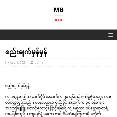
MB
BLOG
စည်းချက်မှန်မှန်
July 1, 2021
admin
စည်းချက်မှန်မှန်
ကျနော့နာမည်က ဆက်ပိုင် အသက်က ၂၀ ရန်ကုန် စက်မှုဇုံတခုမှာ ကား
ဝပ်ရှော့လုပ်သည် ။ မမနာမည်က မိုးမိုးခိုင် အသက်က ၃၀ ဝန်းကျင်
အသားဖြူဖြူ တောင့်တောင့်ဖြောင့်ဖြောင့် ကျနော့်ကားဝပ်ရှော့ဆရာရဲ့
အမဖြစ်သည် ။ ကျနော်နဲ့ မမဟာ တစ်အိမ်ထဲနေကြတာမို့ စလိုက်