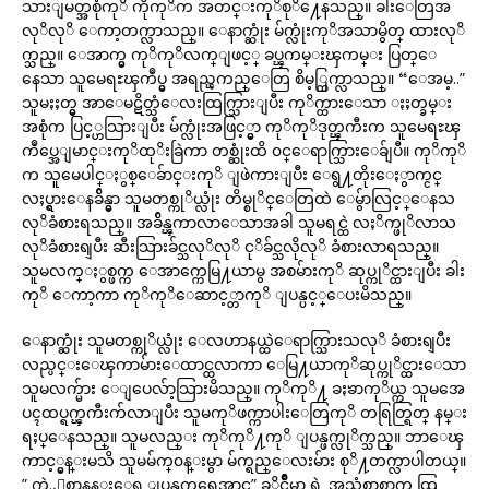
သားျမတ္အစုံကုိ ကိုကုိက အတင္းကုိစုိ႔ေနသည္။ ခါးေတြအ
လုိလုိ ေကာ့တက္လာသည္။ ေနာက္ဆုံး မ်က္လုံးကုိအသာမွိတ္ ထားလုိ
က္သည္။ ေအာက္မွ ကုိကုိလက္ျဖင့္ ခပ္ၾကမ္းၾကမ္း ပြတ္ေ
နေသာ သူမေရႊၾကဳပ္မွ အရည္ၾကည္ေတြ စိမ့္ထြက္လာသည္။ “ေအမ့..”
သူမႏႈတ္မွ အာေမဋိတ္သံေလးထြက္သြားျပီး ကုိက္ထားေသာ ႏႈတ္ခမ္း
အစုံက ပြင့္ဟသြားျပီး မ်က္လုံးအဖြင့္မွာ ကုိကုိဒုတ္ၾကီးက သူမေရႊၾ
ကဳပ္အေျမာင္းကုိထုိးခြဲကာ တစ္ဆုံးထိ ၀င္ေရာက္သြားေခ်ျပီ။ ကုိကုိ
က သူမေပါင္ႏွစ္ေခ်ာင္းကုိ ျဖဲကားျပီး ေရွ႔တိုးေႏွာက္ငင္
လႈပ္ရွားေနခ်ိန္မွာ သူမတစ္ကုိယ္လုံး တိမ္စုိင္ေတြထဲ ေမွ်ာလြင့္ေနသ
လုိခံစားရသည္။ အခ်ိန္ၾကာလာေသာအခါ သူမရင္ထဲ လႈိက္ဖုိလာသ
လုိခံစားရျပီး ဆီးသြားခ်င္သလုိလုိ ငုိခ်င္သလိုလုိ ခံစားလာရသည္။
သူမလက္ႏွစ္ဖက္က ေအာက္ကေမြ႔ယာမွ အစမ်ားကုိ ဆုပ္ကုိင္ထားျပီး ခါး
ကုိ ေကာ့ကာ ကုိကုိေဆာင့္တာကုိ ျပန္ပင့္ေပးမိသည္။
ေနာက္ဆုံး သူမတစ္ကုိယ္လုံး ေလဟာနယ္ထဲေရာက္သြားသလုိ ခံစားရျပီး
လည္ပင္းေၾကာမ်ားေထာင္ထလာကာ ေမြ႔ယာကုိဆုပ္ကုိင္ထားေသာ
သူမလက္မ်ား ေျပေလ်ာ့သြားမိသည္။ ကုိကုိ႔ ခႏၶာကုိယ္က သူမအေ
ပၚထပ္ရက္ၾကီးက်လာျပီး သူမကုိဖက္ကာပါးေတြကုိ တရြတ္ရြတ္ နမ္း
ရႈပ္ေနသည္။ သူမလည္း ကုိကုိ႔ကုိ ျပန္ဖက္လုိက္သည္။ ဘာေၾ
ကာင့္မွန္းမသိ သူမမ်က္၀န္းမွာ မ်က္ရည္ေလးမ်ား စုိ႔တက္လာပါတယ္။
” ကဲ..ေစာနန္းေရ ျပန္ၾကရေအာင္” ခုိင္ခ်ဳိမာ ရဲ့ အသံစာစာက ထြ