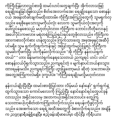
ကိုကြီးပြန်လာလျှင်စားဖို့ ထမင်းဟင်းတွေချက်ပြီး အိုက်လာသဖြင့်
ရေချိုးနေခြင်းဖြစ်သည်။ စိတ်အေးလက်အေး ရေချိုးနေသော စောနန်း
ငယ် အခန်းတံခါးချက်မထိုးထားမိ။ ကိုကြီးအကြည့်တွေကို သူမရှက်လှ
သည်။ ရေစိုနေသောသူမကိုယ်လုံး လေးက သူမကိုယ်လုံးအလှကို
ပေါ်လွင်နေစေသည် မဟုတ်ပ့ါလား။ ကိုကြီးက ဘောင်းဘီတိုလေးနှင့်
အပေါ်ပိုင်းကဗလာ။ မရဲတရဲကြည့်ရင်းရင်တွေဖိုလာသည်။ ကိုကြီးက
အားကစားလိုက်စား ဟန်တူသည်။ ကြွက်သားတွေ အဖုအဖုနှင့်အဆီပို
ပင်မရှိ။ သူမ ရှက်ကိုးရှက်ကန်းနှင့် အပြင်ထွက်မည်ပြုစဉ် ကိုကြီးက
သူမခါးကိုဖက်ပြီး ပါးကိုနမ်းလိုက်သည်။ “အို ကိုကြီး နန်းငယ်ရှက်
တယ်”’ ” ဟား မိန်းမကလဲရှက်နေရသေးတယ် ညကျရင် ဟင်း ဟင်း”
စောနန်းငယ်ပိုရှက်သွားသည်။ ညကျရင်တဲ့ ။ မျက်နှာပင်ဘယ်နားသွား
ထားရမှန်းမသိ။ ညကျရင်ကိုကြီး ဟွာပြုတော့မယ် ဆိုတဲ့ သဘောပေါ့။
အတွေ့အကြုံကလဲမရှိ။ ဒုက္ခပါပဲ။ “ကိုကြီးရေချိုးမလို့မဟုတ်လား။
နန်းငယ်ချိုးပြီးပြီ။ ထမင်းစားဖို့ပြင်ထား လိမ့်မယ် နော်နော်” ရှက်ရှက်နဲ့
ထွက်သွားသော ကောင်မလေးကို ကြည့်ပြီး နောင်နောင်ရင်တွေပင်ခုန်
လာသည်။ အရိုင်းလေးမှ အးတကယ့်အရိုင်းဘေးပင်။ တွေ့ကြ
သေးတာပေါ့ဟုစိတ်ထဲကကြုံးဝါးလိုက်သည်။ ရေပန်းကိုဖွင့်လိုက်
သည်။ အေးစက်သော ရေရဲ့အထိအတွေ့ကို ခံစားလိုက်ရသည်။ အချိန်
က ည(၉)နာရီခန့်ရှိနေပြီ။ ဧည့်ခန်းဆိုဖာပေါ်မှာ ထိုင်ပြီး ကိုရီးယား