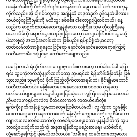
အခန်းတံခါးကို ပိတ်လိုက်ရင်း စောနန်းငယ် မွေ့ယာပေါ် ပက်လက်လှန်
လိုက်သည်။ အို ငါ့ရင်တွေအခု အချိန်ထိ တဒုတ်ဒုတ် ခုန်နေဆဲပါလား။
ဘယ်လိုလူကြီးမှန်းကို မသိဘူး ခစ်ခစ်။ ငါတော့ရူးပြီထင်တယ်။ နေ့
လည်က စာရွက်စာတမ်းတွေကျန်ခဲ့သော လူကြီး။ သူမ ထိုလူကြီးနေ
သော အိမ်ကို ရောက်သွားသည်။ ခြံကတော့ အကျယ်ကြီးပင်။ သူမတို့
မိသားစုလို အဆင့်အတန်းထဲက ဖြစ်မည်။ ရုပ်ရှင်ရုံထဲမှာတော့
ဇာတ်လမ်းထဲအာရုံရနေသဖြင့်ရော မှောင်လဲမှောင်နေတာရောကြောင့်
သတိမထားမိ။ အပြင်မှာ တော်တော်ချောသည်။
အပြောကလဲ ရဲလိုက်တာ။ ကျေးဇူးတင်စကားတွေ ထပ်ခါထပ်ခါ ပြော
ရင်း သူမကိုလက်ဆွဲနှုတ်ဆက်တော့ သူမရင်ထဲ ရှိန်းတိန်းဖိန်းတိန်း ဖြစ်
သွားသည်။ သူမကိုလဲ စိုက်ကြည့်လိုက်တာအရမ်းဘဲ။ ခိုင်ချိုမာတောင်
သတိထားမိတယ်။ မုန့်ဖိုးတွေပေးနေသေးတာ။ ၁၀၀၀၀ တန်တွေ
တော်တော်များများ။ မယူပါဘူး။ ငြင်းခဲ့တာ။ လူကြီးကပြောသေးတယ်
ညီမလေးကရုပ်ကလဲလှ စိတ်လေးကလဲ လှတယ်နော်တဲ့။
ရှက်ကိုးရှက်ကန်းနဲ့ သူမဘာတွေပြောမိတယ်မသိ။ လူကြီးက သူမုန့်ဖိုး
ပေးတာမယူတော့ နောက်တစ်ပတ် မုန့်လိုက်ကျွေးမယ်တဲ့။ သူစိမ်းယော
ကျၤားလေးတစ်ယောက်ကို တစ်ခါမှမပေးဖူးသော ဖုန်းနံပါတ်ကို သူမ
ဘာလို့ပေးလိုက်သည်ကို အခုအချိန်ထိသူမစဉ်းစားမရ။ မသိစိတ်ရဲ့
လှုံ့ဆော်မှုကြောင့်ဖြစ်မယ်ထင်တယ်။ “သမီးရေ ထမင်းစားတော့မလား