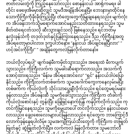
ဇာတ်လမ်းတွဲကို ကြည့်နေသော်လည်း စောနန်းငယ် အာရုံကမရ။ ခါ
တိုင်း ဖေဖေ့အိမ်မှာဆိုလျှင် သူမဒီအချိန်အိပ်နေပြီ။ ဘေးနားမှာထိုင်နေ
သောကိုကြီးကိုခိုးခိုးကြည့်ပြီး တံတွေးတွေကိုမြုချနေရသည်။ မျက်လုံး
က အိပ်ခန်းဘက်သို့မရောက်အောင်မနည်းသတိထားနေရသည်။ သူမ
စိတ်ထဲရေငတ်သလို ဆီးသွားချင်သလို ဖြစ်နေသည်။ ရင်ဘတ်မှ
နှလုံးခုန်သံကို တဒုတ်ဒုတ်နှင့်ပြန်ကြားနေရသည်။ ဒီည ကိုကြီးနဲ့အတူ
အိပ်ရတော့မှာပါလား။ ဒုက္ခပါဘဲနော်။ “နန်းငယ် အိပ်ချင်နေပြီလား” ”
ဟင့်အင်းကိုကြီး” ” အချိန်တွေကလဲမြန်လိုက်တာနော်။
ဘယ်လိုလုပ်ရပါ့” ဖျက်ခနဲမီးကမှိတ်သွားသည်။ အရေးထဲ မီးကပျက်
သွားသည်။ ကိုကြီးလက်က သူမခါးဆီရောက်လာသည်။ အသက်ကို
အောင့်ထားရသည်။ “မိန်းမ အိပ်ရအောင်လေ” “ရှင်” နန်းငယ်ဒါပဲပြော
နိုင်သည်။ ကိုကြီးလက်တစ်ဖက်က သူမဒဂေါက်ကွေးကနေလှမ်းမပြီး
တစ်ဖက်က ကိုယ်လုံးကို သိုင်းသာပွေ့ချီလိုက်သည်။ ရင်တွေမရပ်မနား
ခုန်လာသည်။ အိပ်ခန်းဆီ သူမကိုခေါ်သွားသည်။ ကိုကြီးက တံခါးကို
ကိုယ်လုံးစောင်းနှင့် တွန်းပြီး ခြေဖြင့်နောက်ပြန် ကန်ပိုက်လိုက်သည်။ ကု
တင်ကိုမြင်နေရသည်။ သူမကိုမွေ့ယာပေါ် တင်လိုက်သည်။ နန်းငယ်မော
လာသည်။ ချွေးစေးလေးများပင်မြန်လာသည်။ ရင်တွေက ဘာကြောင့်ဒီ
လောက်ခုန်နေရပါလိမ့်။ သူမအကျီကြယ်သီးတွေကို ကိုကြီးက တဗြုတ်
ဗြုတ်နှင့် ဆွဲဖြုတ်လိုက်ပြီး။ လက်ကလဲ မြန်လိုက်တာ။ သူမဘော်လီ