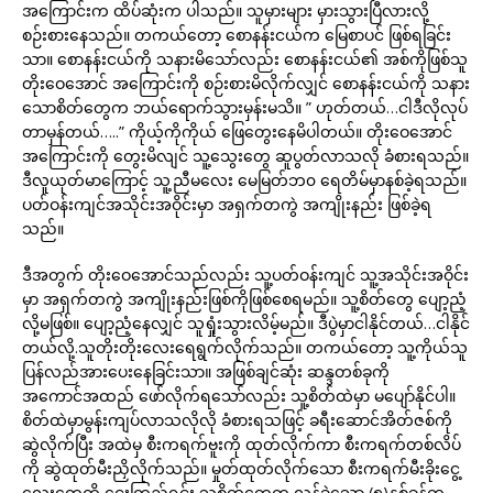
အကြောင်းက ထိပ်ဆုံးက ပါသည်။ သူမှားများ မှားသွားပြီလားလို့
စဉ်းစားနေသည်။ တကယ်တော့ စောနန်းငယ်က မြေစာပင် ဖြစ်ရခြင်း
သာ။ စောနန်းငယ်ကို သနားမိသော်လည်း စောနန်းငယ်၏ အစ်ကိုဖြစ်သူ
တိုးဝေအောင် အကြောင်းကို စဉ်းစားမိလိုက်လျှင် စောနန်းငယ်ကို သနား
သောစိတ်တွေက ဘယ်ရောက်သွားမှန်းမသိ။ ” ဟုတ်တယ်…ငါဒီလိုလုပ်
တာမှန်တယ်…..” ကိုယ့်ကိုကိုယ် ဖြေတွေးနေမိပါတယ်။ တိုးဝေအောင်
အကြောင်းကို တွေးမိလျင် သူ့သွေးတွေ ဆူပွတ်လာသလို ခံစားရသည်။
ဒီလူယုတ်မာကြောင့် သူ့ညီမလေး မေမြတ်ဘ၀ ရေတိမ်မှာနစ်ခဲ့ရသည်။
ပတ်ဝန်းကျင်အသိုင်းအဝိုင်းမှာ အရှက်တကွဲ အကျိုးနည်း ဖြစ်ခဲ့ရ
သည်။
ဒီအတွက် တိုးဝေအောင်သည်လည်း သူ့ပတ်ဝန်းကျင် သူ့အသိုင်းအဝိုင်း
မှာ အရှက်တကွဲ အကျိုးနည်းဖြစ်ကိုဖြစ်စေရမည်။ သူ့စိတ်တွေ ပျော့ညံ့
လို့မဖြစ်။ ပျော့ညံ့နေလျှင် သူရှုံးသွားလိမ့်မည်။ ဒီပွဲမှာငါနိုင်တယ်…ငါနိုင်
တယ်လို့.သူတိုးတိုးလေးရေရွက်လိုက်သည်။ တကယ်တော့ သူ့ကိုယ်သူ
ပြန်လည်အားပေးနေခြင်းသာ။ အဖြစ်ချင်ဆုံး ဆန္ဒတစ်ခုကို
အကောင်အထည် ဖော်လိုက်ရသော်လည်း သူ့စိတ်ထဲမှာ မပျော်နိုင်ပါ။
စိတ်ထဲမှာမွန်းကျပ်လာသလိုလို ခံစားရသဖြင့် ခရီးဆောင်အိတ်ဇစ်ကို
ဆွဲလိုက်ပြီး အထဲမှ စီးကရက်ဗူးကို ထုတ်လိုက်ကာ စီးကရက်တစ်လိပ်
ကို ဆွဲထုတ်မီးညှိလိုက်သည်။ မှုတ်ထုတ်လိုက်သော စီးကရက်မီးခိုးငွေ့
လေးတွေကို ငေးကြည့်ရင်း သူ့စိတ်တွေက လွန်ခဲ့သော (၅)နှစ်ခန့်က