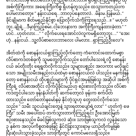
အစ်ကိုကြီးကား အရေးကြီးကိစ္စ ရှိဟန်တူသည်။ ထသွားကတည်းက
ပေါ်မလာတော့။ ” နန်းငယ်ရေ…ဘာလုပ်နေတာလဲ.. .မိန်းမ..ပြန်မယ်..”
ခိုင်ချိုမာက စိတ်မရှည်နိုင်စွာ ပြောလိုက်သံကိုကြားရသည်…။ ” မဟုတ်
ဘူး..ချိုရဲ့…ဒီမှာကြည့်စမ်း..ငါ့ဘေးနားက အကိုကြီးကျန်ထားခဲ့တာ.” ”
ဟင်…ဟုတ်လား….” ” လိုက်ပေးရအောင်လဲလူကမရှိတော့ဘူး….” “အေး
ဟဲ့…နန်းငယ်…သူ့လိပ်စာလေးဘာလေး ပါမလား…ရှာကြည့်ဦးလေ”။
အိတ်ထဲကို စောနန်းငယ်ရှာကြည့်လိုက်တော့ ကံကောင်းထောက်မစွာ
လိပ်စာကဒ်တစ်ခုကို သူမတွေ့လိုက်သည်။ တော်ပါသေးရဲ့လို့ စောနန်း
ငယ် ခပ်တိုးတိုး ရေရွတ်လိုက်သည်။ သူများပစ္စည်း အလကား မလိုချင်
သော အမျိုးသမီးအနည်းငယ်ထဲမှာ စောနန်းငယ်လဲ ပါသည်။ မနက်ဖြန်
တော့ စောနန်းငယ် ထိုပစ္စည်းများကို ပိုင်ရှင်အမှန်ဖြစ်သူ အဆိုပါ အစ်ကို
ကြီးရဲ့ လိပ်စာအတိုင်း လိုက်ပို့ခိုင်းမည်ဟု စဉ်းစားလိုက်သည်။ လိပ်စာ
ကဒ်တွင်ပါသော ဖုန်းနံပါတ်ကို ဆက်တော့လဲ ဖုန်းက စက်ပိတ်
ထားသည်။ တော်တော်နမော်နမဲ့ နိုင်တဲ့သူဟု တွေးထင်လိုက်သေး
သည်။ ” သမီး သူငယ်ချင်းတွေနဲ့ သွားရတာပျော်ရဲ့လား” ” ဟုတ်ကဲ့ ဖေ
ကြီး” သမီး အပေါ်ထပ် တက်သွားတာကိုကြည့်ရင်း ဦးအောင်မြတ်
စဉ်းစားနေသည်။ မိခင်ဖြစ်သူကလဲ ဆုံး။ သားဖြစ်သူကလဲ လွန်ခဲ့သော
၃ နှစ်က အလုပ်ကိစ္စတစ်ခုဖြင့် နိုင်ငံခြားသွားရာမှ ယာဉ်တိုက်မှုဖြစ်
ပြီးဆုံးပါးသွားခဲ့သည်။ သားကြီးတွင် ကောင်မလေးရှိသည်။