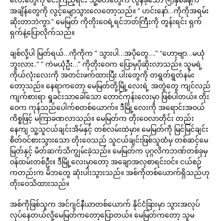
အချိန်တွေကို လွင့်မျောသွားလေတော့သည်။ ” ဟင်းနော်…ကိုကိုအရမ်း
ဆိုးတာဘဲကွာ.” မေမြတ် ကိုတိုးဝေရဲ့ရင်ဘတ်ကြီးကို တွန်းရင်း ရှက်
ရှက်နဲ့ပြောလိုက်သည်။
ချစ်လို့ပါ မြတ်ရယ်…ကိုကိုက ” သွားပါ…အပိုတွေ….” “ဟော့ဗျာ…မယုံ
ဘူးလား..” ” ကဲမယုံဦး…” ကိုတိုးဝေက ပြောမှပိုဆိုးလာသည်။ သူမရဲ့
ကိုယ်လုံးလေးကို အတင်းဖက်ထားပြီး ပါးတွေကို တရွတ်ရွတ်နမ်း
တော့သည်။ နေရာကတော့ မေမြတ်တို့မြို့လေးရဲ့ အတွဲတွေ ကျင်လည်
ကျက်စားရာ ရှုခင်းသာခေါ်သော တောင်ကုန်းလေးမှာ ဖြစ်ပါတယ်။ တိုး
ဝေက ကုန်သည်ပေါက်စတစ်ယောက်။ ဒီမြို့လေးကို အရောင်းအဝယ်
ကိစ္စဖြင့် မကြာခဏလာသည်။ မေမြတ်က တိုးဝေလာတိုင်း တည်း
နေကျ သူ့သူငယ်ချင်းအိမ်နှင့် တစ်လမ်းထဲမှာ။ မေမြတ်ကို မြင်မြင်ချင်း
စိတ်ဝင်စားသွားသော တိုးဝေသည် သူငယ်ချင်းဖြစ်သူထံမှ တစ်ဆင့်မေ
မြတ်နှင့် မိတ်ဆက်သိကျွမ်းခဲ့သည်။ မေမြတ်က ပုဂ္ဂလိကဘဏ်တစ်ခုမှ
ဝန်ထမ်းတစ်ဦး။ ဒီမြို့လေးမှာတော့ အချောအလှစာရင်းဝင်။ ငယ်စဉ်
ကတည်းက မိဘတွေ ဆုံးပါးသွားသည်။ အစ်ကိုတစ်ယောက်ရှိသည်ဟု
တိုးဝေသိထားသည်။
အစ်ကိုဖြစ်သူက အင်ဂျင်နီယာတစ်ယောက် နိုင်ငံခြားမှာ သွားအလုပ်
လုပ်နေတယ်လို့မေမြတ်ကတော့ပြောတယ်။ မေမြတ်ကတော့ သူမ