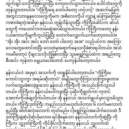
ထွက်ချင်သလိုကိုဖြစ်သွားပြီး ကော့တက်သွားပါတယ်။ ပေါင်တံတွေကို
တုန်သွားတာပါပဲ။ “ကိုကြီးရေ တော်ပါတော့ ဟင့်ဟင့်” အဆက်မပြတ်
အတွင်းသားနုနုလေးတွေကိုမက အစိလေးကိုပါ လျှာနဲ့ ခပ်ကြမ်းကြမ်း
ကစားခံရတဲ့အခါမှာ နန်းငယ် တွန့်လိန်သွားပြီး ကိုကြီးခေါင်းက ဆံပင်
တွေကို ကယောင်ကတမ်းဆွဲဆပ်မိသွားပါတယ်။ ကိုကြီးကတော့ နန်း
ငယ်စကားကိုမျကိကွယ်ပြုပြီး တောက်လျှောက်ယက်တော့တာပါပဲ။
“အိုး အိုး အင်း အင်း တော် တော် ပါတော့ အအ” လည်ပင်းက အကြော
လေးတွေထောင်ထပြီး လေထဲမှာရောက်နေသလိုခံစားရပါတယ်။ အသံ
ကမပီတော့ပဲ ငိုချငသလိုလိုဖြစ်လာပြီး သူမရွှေကြုပ်ထဲက အရည်တွေ
စီးဆင်း ကုန်တာ မွေ့ယာပေါ်တောင် ပေကုန်ပါတော့တယ်။
နန်းငယ်လဲ အခုမှပဲ အသက်ကို ဝဝရှုနိုင်ပါတော့တယ်။ “ကိုကြီးမ
ကောင်းဘူးကွာ အရမ်းဆိုးတာပဲ” ဒါမျိုးတွေကိုကြားသာကြားဖူးတာ။
လက်တွေ့မခံစားခဲ့ဖူးသော နန်းငယ် ကိုကြီးကို အသည်းခိုက်သွားပါ
တယ်။ ကိုကြီးက နန်းငယ်ပေါ်ကခွာပြီး ပုဆိုးကိုချွတ်ကာ ကုတင်
အောက်ကိုပစ်ချလိုက်ပါတယ်။ အို နန်းငယ် အသက်ရှုပင်မှားသွားမိသွား
တယ်။ ကိုကြီးဒုတ်ကြီး ကနည်းလှတ်မဟုတ်ပါလား။ ၆ လက်မလောက်
ရှည်ပြီး ဓါတ်ခဲလုံးလောက် တုတ်မည်။ ငါ့ရွှေကြုပ်အပေါက်လေးထဲ ဒီ
ဒုတ်ကြီးနဲ့ဆံ့ပါ့ဆံ့ပါ့မလား။ ရင်ဖိုနေသော နန်းငယ်လက်ကိုဆွဲပြီး ကို
ကြီးက သူ့ဒုတ်ကြီးကို ကိုင်ခိုင်းလိုက်တော့ နန်းငယ် သူ့လက်ထဲ