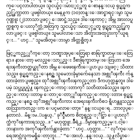
က္ေပၚလာပါတယ္။ သူငယ္ခ်င္းမ်ားႏွင့္အတူ ေစာနန္းငယ္ ရုပ္ရွင္ၾက
ည့္ထြက္လာတာ ျဖစ္ပါတယ္။ မေန႔က (၁၀)တန္းေအာင္စာရင္းမွာ သူမ
ဂုဏ္ထူး (၂)ဘာသာျဖင့္ ေအာင္ခဲ့သည္။ ဒါေၾကာင့္ အိမ္က အားလပ္ရ
က္တစ္ရက္ ေပးလုိက္တဲ့အတြက္ သူငယ္ခ်င္းမ်ားႏွင့္အတူ ရုပ္ရွင္ၾကည့္ထြက္
လာျခင္း ျဖစ္ပါတယ္။ သူမပါလာေသာ အိတ္မ်ားအထုပ္မ်ားကုိယူရ
င္း… ” ဟင္….” သူမအိတ္ေဘးမွာ အိတ္တစ္အိတ္.။
ဖြင့္ၾကည့္လုိက္ေတာ့ ဘဏ္စာအုပ္ေတြေရာ စာရြက္စာတမ္းေတြေ
ရာ.။ နားေတာ့ မလည္ေသာ္လည္း ဒီစာရြက္စာတမ္းေတြဟာ အေ
ရးၾကီးတတ္တယ္ဆုိတာ အိမ္က ေဖေဖၾကီးေျပာျပ သျဖင့္ သိထား
သည္။ ရုပ္ရွင္ၾကည့္ေနစဥ္က သူမေဘးခုံမွာက်ေနေသာ အစ္ကုိၾကီး က်န္
ထားခဲ့တာျဖစ္မည္။ ထုိအစ္ကုိၾကီးၾကည့္ရတာ ဒီကဟုတ္ဟန္မတူ။ ဒါေ
ပမဲ့ သပ္သပ္ရပ္ရပ္နဲ႔ ၾကည့္ေကာင္းတာကုိ သတိထားမိသည္။ ၾက
ည့္ေကာင္းတာမွ ေတာ္ေတာ္ကုိၾကည့္ေကာင္းတာ။ ရုပ္ရွင္ၾ
ကည့္ေနစဥ္ ထုိအစ္ကုိၾကီးကား အေရးၾကီးကိစၥ ရွိဟန္တူသည္။
ထသြားကတည္းက ေပၚမလာေတာ့။ ” နန္းငယ္ေရ…ဘာလုပ္ေ
နတာလဲ.. .မိန္းမ..ျပန္မယ္..” ခုိင္ခ်ဳိမာက စိတ္မရွည္ႏုိင္စြာ ေျပာလုိ
က္သံကုိၾကားရသည္…။ ” မဟုတ္ဘူး..ခ်ဳိရဲ႕…ဒီမွာၾကည့္စမ္း..ငါ့ေ
ဘးနားက အကုိၾကီးက်န္ထားခဲ့တာ.” ” ဟင္…ဟုတ္လား….” ” လုိက္ေပး
ရေအာင္လဲလူကမရွိေတာ့ဘူး….” “ေအးဟဲ့…နန္းငယ္…သူ႔လိပ္စာေ