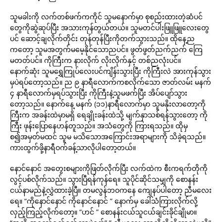
သူမခါးကို လက်တစ်ဖက်ကကိုင် သူမနောက်မှာ စုစည်းထားတဲ့ဆံပင်
တွေကိုဆွဲဆုပ်ပြီး အသားကုန်တွယ်တယ်။ သူမတင်ပါးဖြူဖြူလေးတွေ
ပင် ဆောင့်ချလိုက်တိုင်း တုန်တုန်ပြီးကိုတက်သွားသည်။ ထိုနေ့ည
ကတော့ သူမအတွက်မမေ့နိုင်သောညပင်။ ဖွတ်ဖွတ်ညက်ညက် ကြေ
မတတ်ပင်။ ကိုကြီးက နားလိုက် လိုးလိုက်နှင့် တစ်ညလုံးပင်။
နောက်ဆုံး သူမရွှေကြုပ်လေးပင်ကျိန်းသွားပြီး ကိုကြီးလဲ အားကုန်သွား
မှပဲရပ်တော့သည်။ ည ၉ နာရီလောက်ကစလိုက်သော ဇာတ်လမ်း မနက်
၄ နာရီလောက်မှရပ်သွားပြီး ကိုကြီးနဲ့သူမဖက်ပြီး အိပ်ပျော်သွား
တော့သည်။ နောက်နေ့ မနက် (၁၁)နာရီလောက်မှာ သူမနိုးလာတော့ကို
ကြီးက အခန်းထဲမှာမရှိ ရေချိုးခန်းထဲသို့ မျက်နှာသစ်ရန်သွားတော့ ကို
ကြီး ဖုန်းပြောနေဟန်တူသည်။ အသံတွေကို ကြားရသည်။ ထိုမှ
စ၍အမှတ်မထင် သူမ မသိသောအကြောင်းအရာများကို သိခဲ့ရသည်။
ကားထွက်ဖို့နာရီဝက်ခန့်သာလိုပါတော့တယ်။
နောင်နောင် အတွေးစများကိုဖြတ်လိုက်ပြီး လက်ထဲက စီးကရက်တိုကို
လွင့်ပစ်လိုက်သည်။ သွားပြီရန်ကုန်ရေ။ သူပိုင်ဆိုင်သမျှကို စောနန်း
ငယ်နာမည်နဲ့လွှဲထားခဲ့ပြီ။ တမလွန်ဘဝကနေ ကျေနပ်ပါတော့ ညီမလေး
ရေ။ “ကိုနောင်နောင် ကိုနောင်နောင် ” နောက်မှ ခေါ်သံကြားလိုက်လို့
လှည့်ကြည့်လိုက်တော့။ “ဟင် ” စောနန်းငယ်သူငယ်ချင်းခိုင်ချိုမာ။