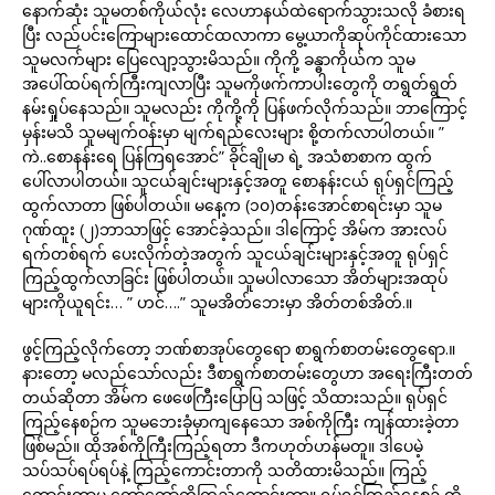
နောက်ဆုံး သူမတစ်ကိုယ်လုံး လေဟာနယ်ထဲရောက်သွားသလို ခံစားရ
ပြီး လည်ပင်းကြောများထောင်ထလာကာ မွေ့ယာကိုဆုပ်ကိုင်ထားသော
သူမလက်များ ပြေလျော့သွားမိသည်။ ကိုကို့ ခန္ဓာကိုယ်က သူမ
အပေါ်ထပ်ရက်ကြီးကျလာပြီး သူမကိုဖက်ကာပါးတွေကို တရွတ်ရွတ်
နမ်းရှုပ်နေသည်။ သူမလည်း ကိုကို့ကို ပြန်ဖက်လိုက်သည်။ ဘာကြောင့်
မှန်းမသိ သူမမျက်ဝန်းမှာ မျက်ရည်လေးများ စို့တက်လာပါတယ်။ ”
ကဲ..စောနန်းရေ ပြန်ကြရအောင်” ခိုင်ချိုမာ ရဲ့ အသံစာစာက ထွက်
ပေါ်လာပါတယ်။ သူငယ်ချင်းများနှင့်အတူ စောနန်းငယ် ရုပ်ရှင်ကြည့်
ထွက်လာတာ ဖြစ်ပါတယ်။ မနေ့က (၁၀)တန်းအောင်စာရင်းမှာ သူမ
ဂုဏ်ထူး (၂)ဘာသာဖြင့် အောင်ခဲ့သည်။ ဒါကြောင့် အိမ်က အားလပ်
ရက်တစ်ရက် ပေးလိုက်တဲ့အတွက် သူငယ်ချင်းများနှင့်အတူ ရုပ်ရှင်
ကြည့်ထွက်လာခြင်း ဖြစ်ပါတယ်။ သူမပါလာသော အိတ်များအထုပ်
များကိုယူရင်း… ” ဟင်….” သူမအိတ်ဘေးမှာ အိတ်တစ်အိတ်.။
ဖွင့်ကြည့်လိုက်တော့ ဘဏ်စာအုပ်တွေရော စာရွက်စာတမ်းတွေရော.။
နားတော့ မလည်သော်လည်း ဒီစာရွက်စာတမ်းတွေဟာ အရေးကြီးတတ်
တယ်ဆိုတာ အိမ်က ဖေဖေကြီးပြောပြ သဖြင့် သိထားသည်။ ရုပ်ရှင်
ကြည့်နေစဉ်က သူမဘေးခုံမှာကျနေသော အစ်ကိုကြီး ကျန်ထားခဲ့တာ
ဖြစ်မည်။ ထိုအစ်ကိုကြီးကြည့်ရတာ ဒီကဟုတ်ဟန်မတူ။ ဒါပေမဲ့
သပ်သပ်ရပ်ရပ်နဲ့ ကြည့်ကောင်းတာကို သတိထားမိသည်။ ကြည့်
ကောင်းတာမှ တော်တော်ကိုကြည့်ကောင်းတာ။ ရုပ်ရှင်ကြည့်နေစဉ် ထို