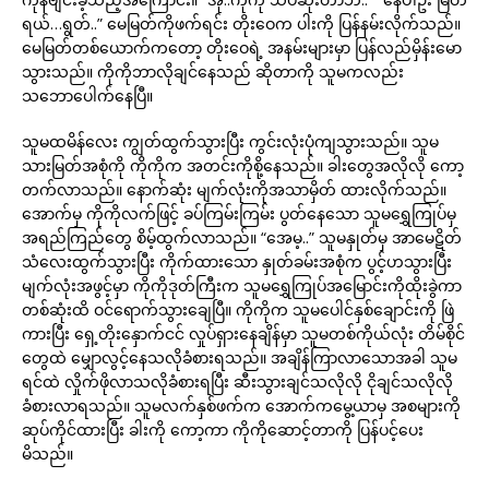
ရယ်…ရွတ်..” မေမြတ်ကိုဖက်ရင်း တိုးဝေက ပါးကို ပြန်နမ်းလိုက်သည်။
မေမြတ်တစ်ယောက်ကတော့ တိုးဝေရဲ့ အနမ်းများမှာ ပြန်လည်မှိန်းမော
သွားသည်။ ကိုကိုဘာလိုချင်နေသည် ဆိုတာကို သူမကလည်း
သဘောပေါက်နေပြီ။
သူမထမိန်လေး ကျွတ်ထွက်သွားပြီး ကွင်းလုံးပုံကျသွားသည်။ သူမ
သားမြတ်အစုံကို ကိုကိုက အတင်းကိုစို့နေသည်။ ခါးတွေအလိုလို ကော့
တက်လာသည်။ နောက်ဆုံး မျက်လုံးကိုအသာမှိတ် ထားလိုက်သည်။
အောက်မှ ကိုကိုလက်ဖြင့် ခပ်ကြမ်းကြမ်း ပွတ်နေသော သူမရွှေကြုပ်မှ
အရည်ကြည်တွေ စိမ့်ထွက်လာသည်။ “အေမ့..” သူမနှုတ်မှ အာမေဋိတ်
သံလေးထွက်သွားပြီး ကိုက်ထားသော နှုတ်ခမ်းအစုံက ပွင့်ဟသွားပြီး
မျက်လုံးအဖွင့်မှာ ကိုကိုဒုတ်ကြီးက သူမရွှေကြုပ်အမြောင်းကိုထိုးခွဲကာ
တစ်ဆုံးထိ ဝင်ရောက်သွားချေပြီ။ ကိုကိုက သူမပေါင်နှစ်ချောင်းကို ဖြဲ
ကားပြီး ရှေ့တိုးနှောက်ငင် လှုပ်ရှားနေချိန်မှာ သူမတစ်ကိုယ်လုံး တိမ်စိုင်
တွေထဲ မျှောလွင့်နေသလိုခံစားရသည်။ အချိန်ကြာလာသောအခါ သူမ
ရင်ထဲ လှိုက်ဖိုလာသလိုခံစားရပြီး ဆီးသွားချင်သလိုလို ငိုချင်သလိုလို
ခံစားလာရသည်။ သူမလက်နှစ်ဖက်က အောက်ကမွေ့ယာမှ အစများကို
ဆုပ်ကိုင်ထားပြီး ခါးကို ကော့ကာ ကိုကိုဆောင့်တာကို ပြန်ပင့်ပေး
မိသည်။