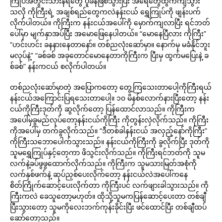
ကြုပ်အတွင်းသားနံရံတွေ ပူခနဲဖြစ်သွားပြီး အရေတွေထွက်ကျသွား
သလို ကိုကြီးရဲ့ အချစ်ရည်တွေကလဲနန်းငယ် ရွှေကြုပ်ကို ဖျန်းပက်
လိုက်ပါတယ်။ ကိုကြီးက နန်းငယ်အပေါ်ကို မှောက်ကျလာပြီး ရင်ဘတ်
ပေါ်မှာ မျက်နှာအပ်ပြီး အမောဖြေနေပါတယ်။ “မောနေပြီလား ကိုကြီး”
“ဟင်းဟင်း ခနနားနေတာနော်။ တစ်ညလုံးဆော်မှာ။ နောက်မှ မခံနိုင်ဘူး
မလုပ်နဲ့” “ခစ်ခစ် အခုတောင်မောနေတာကိုကြီးက ပြီးမှ ထွက်မပြေးနဲ့ ခ
စ်ခစ်” နန်းကငယ် စလိုက်ပါတယ်။
တစ်ညလုံးဆော်မှာတဲ့ အပြောကတော့ တွေ့ကြသေးတာပေါ့ကိုကြီးရယ်
နန်းငယ်အကြောင်းပြရသေးတာပေါ့။ ၁၀ မိနစ်လောက်နားပြီးတော့ နန်း
ငယ်ကိုကြီးဒုတ်ကို ဆွလိုက်တော့ ပြန်ထောင်လာသည်။ ကိုကြီးက
အပေါ်မှခွမည်လုပ်တော့နန်းငယ်ကိုကြီး ကိုတွန်းလှဲလိုက်သည်။ ကိုကြီး
ကိုအပေါ်မှ တက်ခွလိုက်သည်။ “ဒီတစ်ခါနန်းငယ် အလှည့်နော်ကိုကြီး”
ကိုကြီးသဘောပေါက်သွားသည်။ နန်းငယ်ကိုကြီးကို ခွလိုက်ပြီး ဒုတ်ကို
သူမရွှေကြုပ်နှင့်တေ့ကာ ဖိသွင်းလိုက်သည်။ ကိုကြီးရင်ဘတ်ကို သူမ
လက်နဲ့ခပ်ဖွဖွထောက်လိုက်သည်။ ကိုကြီးက သူမသားမြတ်အစုံကို
လက်နှစ်ဖက်နဲ့ ဆုပ်ညှစ်ပေးလိုက်တော့ နန်းငယ်လဲအပေါ်ကနေ
စိတ်ကြိုက်ဆောင့်ပေးလိုက်တာ ကိုကြီးပင် လက်ဖျားခါသွားသည်။ ကို
ကြီးကလဲ ခေသူတော့မဟုတ်။ ထိုသို့သူမကပြန်ဆောင့်ပေးတာ တစ်ချီ
ပြီးသွားတော့ သူမကိုလေးဘက်ကုန်းခိုင်းပြီး ဖင်ထောင်ပြီး တစ်ချီထပ်
ဆော်တော့သည်။