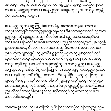
အျမန္လမ္းမၾကီးမွာ.။ သီခ်င္းေလးဖြင့္ရင္း သူစဥ္းစားမိေနတာ
က ေမျမတ္အေၾကာင္း။ မေန႔ညက ေမျမတ္ႏွင့္ အစြမ္းကုန္ကဲ
ခဲ့ေသာအေၾကာင္း။
ေမျမတ္က သူအရင္ကေတြ႕ခဲ့ေသာ မိန္းကေလးတစ္ေယာက္ ေ
တာ္ေတာ္ရုိးသားသည္ဟုေျပာရမည္။ ဒီေကာင္မေလးကုိ သူအတ
ည္ယူမည္ဟု ဆုံးျဖတ္ထားသည္။ မိဘမ်ားကလဲ သူ႕သေဘာအတုိင္း
သာ။ ေခၽြးမလုိခ်င္ေနၾကသည္။ သူ႔အသက္ကလည္း ၂၈ ႏွစ္ထဲ
မွာေရာက္ေနျပီေလ။ ေမျမတ္ သည္ မိန္းမေကာင္းေလးတ
စ္ေယာက္ ျဖစ္ျပီး သူ႔ကုိခ်စ္လြန္းသျဖင့္သာ သူ႔ဆႏၵကုိ လုိ
က္ေလ်ာျဖစ္တယ္ ဆိုတာလဲ သေဘာေပါက္သည္။ မေန႔ညကအေၾ
ကာင္းကုိ စဥ္းစားမိလ်င္ အခုထက္ထိတုိင္ သူရင္ခုန္သည္။ ေမျမတ္ကုိ
သူ႔သူငယ္ခ်င္းအိမ္မွာ ခ်ိန္းေတြ႔ျပီး အသားကုန္ဗ်င္းခဲ့သည့္အေၾကာ
င္း။ “အုိ..ကုိကုိ သိပ္ဆုိးတာဘဲ..” “ေနပါဦး ျမတ္ရယ္…ရြတ္..” ေ
မျမတ္ကုိဖက္ရင္း တုိးေ၀က ပါးကုိ ျပန္နမ္းလုိက္သည္။ ေမျမတ္တ
စ္ေယာက္ကေတာ့ တုိးေ၀ရဲ့ အနမ္းမ်ားမွာ ျပန္လည္မွိန္းေမာသြားသ
ည္။ ကိုကုိဘာလုိခ်င္ေနသည္ ဆုိတာကုိ သူမကလည္း သေ
ဘာေပါက္ေနျပီ။
သူမထမိန္ေလး ကၽြတ္ထြက္သြားျပီး ကြင္းလုံးပုံက်သြားသည္။ သူမ