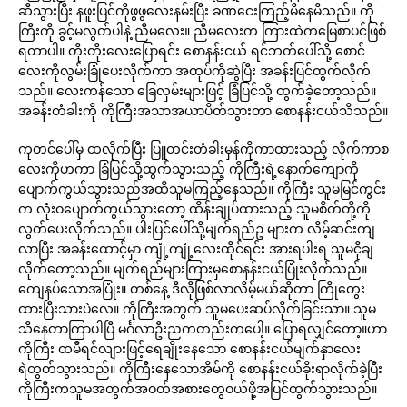
ဆီသွားပြီး နဖူးပြင်ကိုဖွဖွလေးနမ်းပြီး ခဏငေးကြည့်မိနေမိသည်။ ကို
ကြီးကို ခွင့်မလွတ်ပါနဲ့ ညီမလေး။ ညီမလေးက ကြားထဲကမြေစာပင်ဖြစ်
ရတာပါ။ တိုးတိုးလေးပြောရင်း စောနန်းငယ် ရင်ဘတ်ပေါ်သို့ စောင်
လေးကိုလွမ်းခြုံပေးလိုက်ကာ အထုပ်ကိုဆွဲပြီး အခန်းပြင်ထွက်လိုက်
သည်။ လေးကန်သော ခြေလှမ်းများဖြင့် ခြံပြင်သို့ ထွက်ခဲ့တော့သည်။
အခန်းတံခါးကို ကိုကြီးအသာအယာပိတ်သွားတာ စောနန်းငယ်သိသည်။
ကုတင်ပေါ်မှ ထလိုက်ပြီး ပြူတင်းတံခါးမှန်ကိုကာထားသည့် လိုက်ကာစ
လေးကိုဟကာ ခြံပြင်သို့ထွက်သွားသည့် ကိုကြီးရဲ့နောက်ကျောကို
ပျောက်ကွယ်သွားသည်အထိသူမကြည့်နေသည်။ ကိုကြီး သူမမြင်ကွင်း
က လုံးဝပျောက်ကွယ်သွားတော့ ထိန်းချုပ်ထားသည့် သူမစိတ်တို့ကို
လွတ်ပေးလိုက်သည်။ ပါးပြင်ပေါ်သို့မျက်ရည်ဥ များက လိမ့်ဆင်းကျ
လာပြီး အခန်းထောင့်မှာ ကျုံ့ကျုံ့လေးထိုင်ရင်း အားရပါးရ သူမငိုချ
လိုက်တော့သည်။ မျက်ရည်များကြားမှစောနန်းငယ်ပြုံးလိုက်သည်။
ကျေနပ်သောအပြုံး။ တစ်နေ့ ဒီလိုဖြစ်လာလိမ့်မယ်ဆိုတာ ကြိုတွေး
ထားပြီးသားပဲလေ။ ကိုကြီးအတွက် သူမပေးဆပ်လိုက်ခြင်းသာ။ သူမ
သိနေတာကြာပါပြီ မင်္ဂလာဦးညကတည်းကပေါ့။ ပြောရလျှင်တော့။ဟာ
ကိုကြီး ထမီရင်လျားဖြင့်ရေချိုးနေသော စောနန်းငယ်မျက်နှာလေး
ရဲတွတ်သွားသည်။ ကိုကြီးနေသောအိမ်ကို စောနန်းငယ်ခိုးရာလိုက်ခဲ့ပြီး
ကိုကြီးကသူမအတွက်အဝတ်အစားတွေဝယ်ဖို့အပြင်ထွက်သွားသည်။