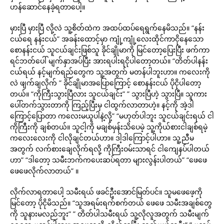
ဟန်ဆောင်နေခဲ့ရတာပေါ့။
မှားပြီ မှားပြီ လို့လဲ သူ့စိတ်ထဲက အထပ်ထပ်ရေရွက်နေမိသည်။ “နန်း
ငယ်ရေ နန်းငယ်” အခန်းထောင့်မှာ ကျုံ့ကျုံ့လေးထိုင်ကာငိုနေသော
စောနန်းငယ် သူငယ်ချင်းဖြစ်သူ ခိုင်ချိုမာကို မြင်တော့ပြေးပြီး ဖက်ကာ
ရင်ဘတ်ပေါ် မျက်နှာအပ်ပြီး အားရပါးရငိုပါတော့တယ်။ “တိတ်ပါနန်း
ငယ်ရယ် နင့်မျက်ရည်တွေက သူ့အတွက် မတန်ပါဘူးဟာ။ ကလေးကို
လဲ ဖျက်ချလိုက် ” ခိုင်ချိုမာအပြောကြောင့် စောနန်းငယ် ပိုငိုပါတော့
တယ်။ “ကိုကြီးသွားပြီလား သူငယ်ချင်း” ” သွားပြီဟဲ့ သွားပြီ။ သူကား
ပေါ်တက်သွားတာကို ကြည့်ပြီးမှ ငါထွက်လာတာဟဲ့။ နင့်ကို အဲ့ဒါ
ကြောင့်ပြောတာ ကလေးမယူပါနဲ့လို့” “မဟုတ်ပါဘူး သူငယ်ချင်းရယ် ငါ
ကိုကြီးကို ချစ်တယ်။ သူငါ့ကို မချစ်မှန်းသိပေမဲ့ သူ့ကိုယ်စားငါချစ်ရမဲ့
ကလေးလေးကို ငါလိုချင်တယ်ဟာ။ ဒါ့ဒါကြောင့်ပါဟာ။ သူ့ညီမ
အတွက် လက်စားချေလိုက်ရလို့ ကိုကြီးဝမ်းသာရင် ငါကျေနပ်ပါတယ်
ဟာ” “ဒါတော့ သမီးဘက်ကပေးဆပ်ရတာ များလွန်းပါတယ်” “ဖေဖေ
ဖေဖေလိုက်လာတယ်” ။
လိုက်လာရတာပေါ့ သမီးရယ် ဖခင်ဦးအောင်မြတ်ပင်။ သူမဖေဖေ့ကို
မြင်တော့ ပိုငိုမိသည်။ “သူအရမ်းရက်စက်တယ် ဖေဖေ သမီးအချစ်တွေ
ကို သူနားမလည်ဘူး” ” တိတ်ပါသမီးရယ် သူ့လိုလူအတွက် သမီးမျက်