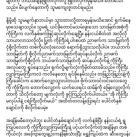
ချိတ်ကို ဘယ်အချိန်ဖြုတ်လိုက်လို့ ဖြုတ်လိုက်မှန်းမသိ။ တော်သေး
သည်။ မီးပျက်နေတာကို သူမကျေးဇူးတင်ရမည်။
နို့မို့ဆို သူမမျက်နှာဘယ်မှာ သွားထားလို့ထားရမှန်းမသိအောင် ရှက်မိနေ
မှာသေချာသည်။ သူမရဲ့ ယင်ဖိုတောင်မသမ်းဖူးသော သားမြတ်အစုံကို
ကိုကြီးက လကိနှစ်ဖက်ဖြင့်ဆုပ်လိုက်ချေပြီ။ နန်းငယ်စိတ်ထဲ အလိုလို
သာယာလာသလိုလို။ ပြွတ် ကိုကြီးရဲ့ပါးစပ်ထဲ ညာဖက်က သားမြတ်ကို
ငုံစို့လိုက်တာ တစ်ကိုယ်လုံးလေထဲ ရောက်ရှိသွားသလိုပါပဲ။ ဘယ်ဘက်
သားမြတ်ကို စို့လိုက်ညာဖက်သားမြတ်ကိုဆုပ်နယ်လိုက် ညာဖက်
သားမြတ်ကိုစို့လိုက် ဘယ်ဖက်သားမြတ်ကို ဆပ်နယ်လိုက်နဲ့ ကိုကြီး
အလုပ်တွေ ရှုပ်နေသည်။ ရှက်လို့မျက်လုံးကိုမှိတ်ထားမိသည်။ ကိုကြီး
လျှာကြမ်းကြီးကလဲ ကလိနေတော့ ရင်ဖိုနေမိသည်။ တဖြည်းဖြည်းနဲ့ကို
ကြီးခေါင်းက အောက်လျှောသွားပါတယ်။ ဗိုက်သားဝင်းဝင်းလေးတွေ
ကို ကိုကြီးက တောက်လျှောက် ယက်ပေးရင်း ထမိန်ကို ဖြေလျှော့လိုက်
တာကို သိလိုက်တော့ မျက်လုံးကို ဖွင့်ကြည့်လိုက်ပါတယ်။ “အို ကိုကြီး
မလုပ်ပါနဲ့ ငရဲကြီးလိုက်မယ်”’ အထိတ်တလန့်ပြောရင်း ပေါင်တံနှစ်
ချောင်းကို စိလိုက်ပေမဲ့။
အချိန်မမီတော့ပါဘူး ပေါင်တံနှစ်ချောင်းကို လက်နဲ့ဖိပြီး နန်းငယ်ရဲ့ရွှ
ကြုပ်လေးကို ကိုကြီးလျှာကြမ်းကြီးနဲ့ ပင့်ယက်လိုက်တဲ့အချိန်မှာ တစ်
ကိုယ်လုံး အကြောတွေဖျဉ်းကနဲဖြစ်သံားပြီး ရွှေကြုပ်ထဲက ဆီးတွေပန်း