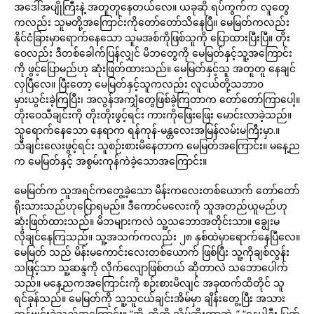
အဒေါ်အပျိုကြီးနဲ့ အတူတူနေတယ်လေ။ ယခုဆို ရပ်ကွက်က လူတွေ
ကလည်း သူမတို့အကြောင်းကိုတော်တော်သိနေပြီ။ မေမြတ်ကလည်း
နိုင်ငံခြားမှာရောက်နေသော သူမအစ်ကိုဖြစ်သူကို ပြောထားပြီးပြီ။ တိုး
ဝေလည်း ဒီတစ်ခေါက်ပြန်လျှင် မိဘတွေကို မေမြတ်နှင့်သူ့အကြောင်း
ကို ဖွင့်ပြောမည်ဟု ဆုံးဖြတ်ထားသည်။ မေမြတ်နှင့်သူ အတူတူ နေချင်
လှပြီလေ။ ပြီးတော့ မေမြတ်နှင့်သူကလည်း လူငယ်တို့သဘာ၀
မှားယွင်းခဲ့ကြပြီး၊ အလွန်အကျှံတွေဖြစ်ခဲ့ကြတာက တော်တော်ကြာပေါ့။
တိုးဝေသီချင်းကို တိုးတိုးဖွင့်ရင်း ကားကိုဖြေးဖြေး မောင်းလာခဲ့သည်။
သူရောက်နေသော နေရာက ရန်ကုန်-မန္တလေးအမြန်လမ်းမကြီးမှာ.။
သီချင်းလေးဖွင့်ရင်း သူစဉ်းစားမိနေတာက မေမြတ်အကြောင်း။ မနေ့ည
က မေမြတ်နှင့် အစွမ်းကုန်ကဲခဲ့သောအကြောင်း။
မေမြတ်က သူအရင်ကတွေ့ခဲ့သော မိန်းကလေးတစ်ယောက် တော်တော်
ရိုးသားသည်ဟုပြောရမည်။ ဒီကောင်မလေးကို သူအတည်ယူမည်ဟု
ဆုံးဖြတ်ထားသည်။ မိဘများကလဲ သူ့သဘောအတိုင်းသာ။ ချွေးမ
လိုချင်နေကြသည်။ သူ့အသက်ကလည်း ၂၈ နှစ်ထဲမှာရောက်နေပြီလေ။
မေမြတ် သည် မိန်းမကောင်းလေးတစ်ယောက် ဖြစ်ပြီး သူ့ကိုချစ်လွန်း
သဖြင့်သာ သူ့ဆန္ဒကို လိုက်လျောဖြစ်တယ် ဆိုတာလဲ သဘောပေါက်
သည်။ မနေ့ညကအကြောင်းကို စဉ်းစားမိလျင် အခုထက်ထိတိုင် သူ
ရင်ခုန်သည်။ မေမြတ်ကို သူ့သူငယ်ချင်းအိမ်မှာ ချိန်းတွေ့ပြီး အသား
ကုန်ဗျင်းခဲ့သည့်အကြောင်း။ “အို..ကိုကို သိပ်ဆိုးတာဘဲ..” “နေပါဦး မြတ်