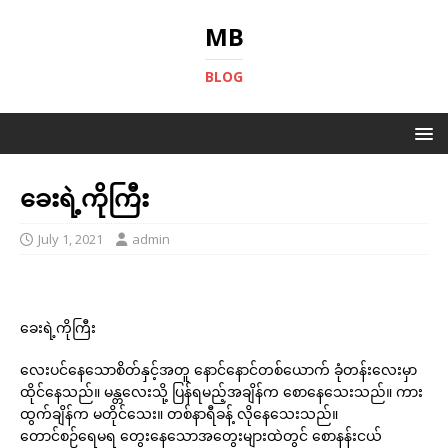
MB
BLOG
ခေးရဲ့ကိုကြီး
July 1, 2021
admin
ခေးရဲ့ကိုကြီး
လေးပင်နေသောစိတ်နှင့်အတူ နောင်နောင်တစ်ယောက် ခုံတန်းလေးမှာ
ထိုင်နေသည်။ မန္တလေးသို့ ပြန်ရမည့်အချိန်က စောနေသေးသည်။ ကား
ထွက်ချိန်က မတိုင်သေး။ တစ်နာရီခန့် လိုနေသေးသည်။
တောင်စဉ်ရေမရ တွေးနေသောအတွေးများထဲတွင် စောနန်းငယ်