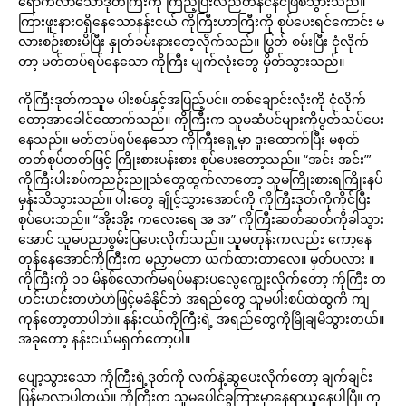
ရောက်လာသောဒုတ်ကြီးကို ကြည့်ပြီးလည်တနင်နင်ဖြစ်သွားသည်။
ကြားဖူးနားဝရှိနေသောနန်းငယ် ကိုကြီးဟာကြီးကို စုပ်ပေးရင်ကောင်း မ
လားစဉ်းစားမိပြီး နှုတ်ခမ်းနားတေ့လိုက်သည်။ ပြွတ် စမ်းပြီး ငုံလိုက်
တာ့ မတ်တပ်ရပ်နေသော ကိုကြီး မျက်လုံးတွေ မှိတ်သွားသည်။
ကိုကြီးဒုတ်ကသူမ ပါးစပ်နှင့်အပြည့်ပင်။ တစ်ချောင်းလုံးကို ငုံလိုက်
တော့အာခေါင်ထောက်သည်။ ကိုကြီးက သူမဆံပင်များကိုပွတ်သပ်ပေး
နေသည်။ မတ်တပ်ရပ်နေသော ကိုကြီးရှေ့မှာ ဒူးထောက်ပြီး မစုတ်
တတ်စုပ်တတ်ဖြင့် ကြိုးစားပန်းစား စုပ်ပေးတော့သည်။ “အင်း အင်း”’
ကိုကြီးပါးစပ်ကညဉ်းညူသံတွေထွက်လာတော့ သူမကြိုးစားရကြိုးနပ်
မှန်းသိသွားသည်။ ပါးတွေ ချိုင့်သွားအောင်ကို ကိုကြီးဒုတ်ကိုကိုင်ပြီး
စုပ်ပေးသည်။ “အိုးအိုး ကလေးရေ အ အ” ကိုကြီးဆတ်ဆတ်ကိုခါသွား
အောင် သူမပညာစွမ်းပြပေးလိုက်သည်။ သူမတုန်းကလည်း ကော့နေ
တုန်နေအောင်ကိုကြီးက မညှာမတာ ယက်ထားတာလေ။ မှတ်ပလား ။
ကိုကြီးကို ၁၀ မိနစ်လောက်မရပ်မနားပလွေကျွေးလိုက်တော့ ကိုကြီး တ
ဟင်းဟင်းတဟဲဟဲဖြင့်မခံနိုင်ဘဲ အရည်တွေ သူမပါးစပ်ထဲထွကိ ကျ
ကုန်တော့တာပါဘဲ။ နန်းငယ်ကိုကြီးရဲ့ အရည်တွေကိုမြိုချမိသွားတယ်။
အခုတော့ နန်းငယ်မရှက်တော့ပါ။
ပျော့သွားသော ကိုကြီးရဲ့ဒုတ်ကို လက်နဲ့ဆွပေးလိုက်တော့ ချက်ချင်း
ပြန်မာလာပါတယ်။ ကိုကြီးက သူမပေါင်ခွကြားမှာနေရာယူနေပါပြီ။ ကု