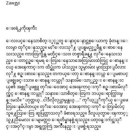
Zawgyi
ေခးရဲ႕ကိုၾကီး
ေလးပင္ေနေသာစိတ္ႏွင့္အတူ ေနာင္ေနာင္တစ္ေယာက္ ခုံတန္းေ
လးမွာ ထုိင္ေနသည္။ မႏၱေလးသုိ႔ ျပန္ရမည့္အခ်ိန္က ေစာေနေ
သးသည္။ ကားထြက္ခ်ိန္က မတိုင္ေသး။ တစ္နာရီခန္႔ လုိေနေသးသ
ည္။ ေတာင္စဥ္ေရမရ ေတြးေနေသာအေတြးမ်ားထဲတြင္ ေစာနန္း
ငယ္ အေၾကာင္းက ထိပ္ဆုံးက ပါသည္။ သူမွားမ်ား မွားသြားျပီလား
လုိ႔ စဥ္းစားေနသည္။ တကယ္ေတာ့ ေစာနန္းငယ္က ေျမစာပင္
ျဖစ္ရျခင္းသာ။ ေစာနန္းငယ္ကုိ သနားမိေသာ္လည္း ေစာနန္းင
ယ္၏ အစ္ကုိျဖစ္သူ တုိးေ၀ေအာင္ အေၾကာင္းကုိ စဥ္းစားမိလုိ
က္လ်ွင္ ေစာနန္းငယ္ကုိ သနားေသာစိတ္ေတြက ဘယ္ေရာက္သြားမွ
န္းမသိ။ ” ဟုတ္တယ္…ငါဒီလိုလုပ္တာမွန္တယ္…..” ကုိယ့္ကုိကုိယ္ ေျဖေ
တြးေနမိပါတယ္။ တုိးေ၀ေအာင္ အေၾကာင္းကုိ ေတြးမိလ်င္
သူ႔ေသြးေတြ ဆူပြတ္လာသလုိ ခံစားရသည္။ ဒီလူယုတ္မာေၾကာင့္
သူ႔ညီမေလး ေမျမတ္ဘ၀ ေရတိမ္မွာနစ္ခဲ့ရသည္။ ပတ္၀န္းက်င္အသုိ
င္းအ၀ုိင္းမွာ အရွက္တကြဲ အက်ဳိးနည္း ျဖစ္ခဲ့ရသည္။