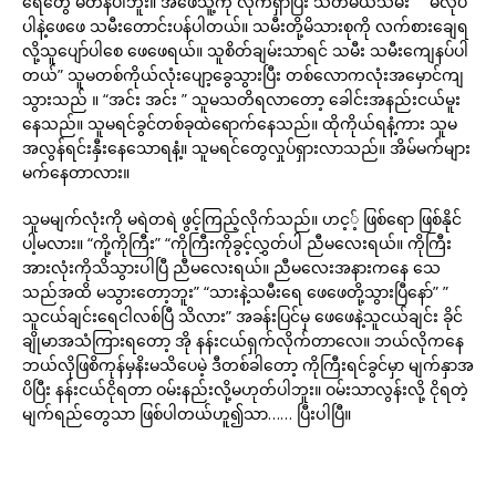
ရေတွေ မတန်ပါဘူး။ အဖေသူ့ကို လိုက်ရှာပြီး သတ်မယ်သမီး” ” မလုပ်
ပါနဲ့ဖေဖေ သမီးတောင်းပန်ပါတယ်။ သမီးတို့မိသားစုကို လက်စားချေရ
လို့သူပျော်ပါစေ ဖေဖေရယ်။ သူစိတ်ချမ်းသာရင် သမီး သမီးကျေနပ်ပါ
တယ်” သူမတစ်ကိုယ်လုံးပျော့ခွေသွားပြီး တစ်လောကလုံးအမှောင်ကျ
သွားသည် ။ “အင်း အင်း ” သူမသတိရလာတော့ ခေါင်းအနည်းငယ်မူး
နေသည်။ သူမရင်ခွင်တစ်ခုထဲရောက်နေသည်။ ထိုကိုယ်ရနံ့ကား သူမ
အလွန်ရင်းနှီးနေသောရနံ့။ သူမရင်တွေလှုပ်ရှားလာသည်။ အိမ်မက်များ
မက်နေတာလား။
သူမမျက်လုံးကို မရဲတရဲ ဖွင့်ကြည့်လိုက်သည်။ ဟင့့် ဖြစ်ရော ဖြစ်နိုင်
ပါ့မလား။ “ကို့ကိုကြီး” “ကိုကြီးကိုခွင့်လွှတ်ပါ ညီမလေးရယ်။ ကိုကြီး
အားလုံးကိုသိသွားပါပြီ ညီမလေးရယ်။ ညီမလေးအနားကနေ သေ
သည်အထိ မသွားတော့ဘူး” “သားနဲ့သမီးရေ ဖေဖေတို့သွားပြီနော်” ”
သူငယ်ချင်းရေငါလစ်ပြီ သိလား” အခန်းပြင်မှ ဖေဖေနဲ့သူငယ်ချင်း ခိုင်
ချိုမာအသံကြားရတော့ အို နန်းငယ်ရှက်လိုက်တာလေ။ ဘယ်လိုကနေ
ဘယ်လိုဖြစိကုန်မှနိးမသိပေမဲ့ ဒီတစ်ခါတော့ ကိုကြီးရင်ခွင်မှာ မျက်နှာအ
ပိပြီး နန်းငယ်ငိုရတာ ဝမ်းနည်းလို့မဟုတ်ပါဘူး။ ဝမ်းသာလွန်းလို့ ငိုရတဲ့
မျက်ရည်တွေသာ ဖြစ်ပါတယ်ဟူ၍သာ…… ပြီးပါပြီ။