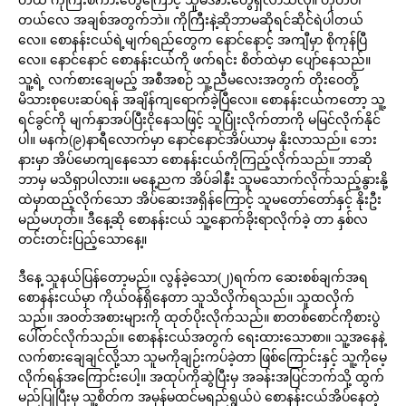
တယ်လေ အချစ်အတွက်ဘဲ။ ကိုကြီးနဲ့ဆိုဘာမဆိုရင်ဆိုင်ရဲပါတယ်
လေ။ စောနန်းငယ်ရဲ့မျက်ရည်တွေက နောင်နောင့် အကျီမှာ စိုကုန်ပြီ
လေ။ နောင်နောင် စောနန်းငယ်ကို ဖက်ရင်း စိတ်ထဲမှာ ပျော်နေသည်။
သူ့ရဲ့ လက်စားချေမည့် အစီအစဉ် သူ့ညီမလေးအတွက် တိုးဝေတို့
မိသားစုပေးဆပ်ရန် အချိန်ကျရောက်ခဲ့ပြီလေ။ စောနန်းငယ်ကတော့ သူ့
ရင်ခွင်ကို မျက်နှာအပ်ပြီးငိုနေသဖြင့် သူပြုံးလိုက်တာကို မမြင်လိုက်နိုင်
ပါ။ မနက်(၉)နာရီလောက်မှာ နောင်နောင်အိပ်ယာမှ နိုးလာသည်။ ဘေး
နားမှာ အိပ်မောကျနေသော စောနန်းငယ်ကိုကြည့်လိုက်သည်။ ဘာဆို
ဘာမှ မသိရှာပါလား။ မနေ့ညက အိပ်ခါနီး သူမသောက်လိုက်သည့်နွားနို့
ထဲမှာထည့်လိုက်သော အိပ်ဆေးအရှိန်ကြောင့် သူမတော်တော်နှင့် နိုးဦး
မည်မဟုတ်။ ဒီနေ့ဆို စောနန်းငယ် သူ့နောက်ခိုးရာလိုက်ခဲ့ တာ နှစ်လ
တင်းတင်းပြည့်သောနေ့။
ဒီနေ့ သူနယ်ပြန်တော့မည်။ လွန်ခဲ့သော(၂)ရက်က ဆေးစစ်ချက်အရ
စောနန်းငယ်မှာ ကိုယ်ဝန်ရှိနေတာ သူသိလိုက်ရသည်။ သူထလိုက်
သည်။ အဝတ်အစားများကို ထုတ်ပိုးလိုက်သည်။ စာတစ်စောင်ကိုစားပွဲ
ပေါ်တင်လိုက်သည်။ စောနန်းငယ်အတွက် ရေးထားသောစာ။ သူ့အနေနဲ့
လက်စားချေချင်လို့သာ သူမကိုချဉ်းကပ်ခဲ့တာ ဖြစ်ကြောင်းနှင့် သူ့ကိုမေ့
လိုက်ရန်အကြောင်းပေါ့။ အထုပ်ကိုဆွဲပြီးမှ အခန်းအပြင်ဘက်သို့ ထွက်
မည်ပြုပြီးမှ သူ့စိတ်က အမှန်မထင်မရည်ရွယ်ပဲ စောနန်းငယ်အိပ်နေတဲ့