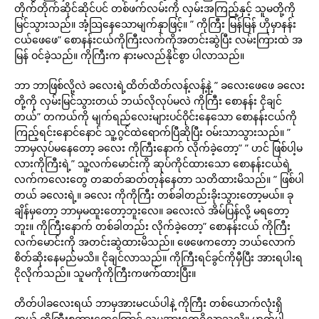
တိုက်တိုက်ဆိုင်ဆိုင်ပင် တစ်ဖက်လမ်းကို လှမ်းအကြည့်နှင့် သူမတို့ကို
မြင်သွားသည်။ အံ့သြနေသောမျက်နှာဖြင့်။ ” ကိုကြီး မြန်မြန် ဟိုမှာနန်း
ငယ်ဖေဖေ” စောနန်းငယ်ကိုကြီးလက်ကိုအတင်းဆွဲပြီး လမ်းကြားထဲ အ
မြန် ဝင်ခဲ့သည်။ ကိုကြီးက နားမလည်နိုင်စွာ ပါလာသည်။
ဘာ ဘာဖြစ်လို့လဲ ခလေးရဲ့ထိတ်ထိတ်လန့်လန့်နဲ့ ” ခလေးဖေဖေ ခလေး
တို့ကို လှမ်းမြင်သွားတယ် ဘယ်လိုလုပ်မလဲ ကိုကြီး စောနန်း ငိုချင်
တယ်” တကယ်ကို မျက်ရည်လေးများပင်ဝိုင်းနေသော စောနန်းငယ်ကို
ကြည့်ရင်းနောင်နောင် သူ့ဂွင်ထဲရောက်ပြီဆိုပြီး ဝမ်းသာသွားသည်။ ”
ဘာမှလုပ်မနေတော့ ခလေး ကိုကြီးနောက် လိုက်ခဲ့တော့” ” ဟင် ဖြစ်ပါ့မ
လားကိုကြီးရဲ့” သူ့လက်မောင်းကို ဆုပ်ကိုင်ထားသော စောနန်းငယ်ရဲ့
လက်ကလေးတွေ တဆတ်ဆတ်တုန်နေတာ သတိထားမိသည်။ ” ဖြစ်ပါ
တယ် ခလေးရဲ့။ ခလေး ကိုကိုကြီး တစ်ခါတည်းခိုးသွားတော့မယ်။ ခု
ချိန်မှတော့ ဘာမှမထူးတော့ဘူးလေ။ ခလေးလဲ အိမ်ပြန်လို့ မရတော့
ဘူး။ ကိုကြီးနောက် တစ်ခါတည်း လိုက်ခဲ့တော့” စောနန်းငယ် ကိုကြီး
လက်မောင်းကို အတင်းဆွဲထားမိသည်။ ဖေဖေကတော့ ဘယ်လောက်
စိတ်ဆိုးနေမည်မသိ။ ငိုချင်လာသည်။ ကိုကြီးရင်ခွင်ကိုမှီပြီး အားရပါးရ
ငိုလိုက်သည်။ သူမကိုကိုကြီးကဖက်ထားပြီး။
တိတ်ပါခလေးရယ် ဘာမှအားမငယ်ပါနဲ့ ကိုကြီး တစ်ယောက်လုံးရှိ
တယ် ကိုကြီးစကားတွေကြောင့် သူမအားတွေရှိလာသလို။ ဟုတ်ပါ