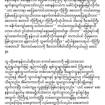
မျက်နှာပျက်သွားသော်လည်း စောနန်းငယ်က ခေါင်းငုံ့နေ၍မမြင်လိုက်။
” ဟာ ခလေးရာ မပြောကောင်းတာတွေ။ ကိုကြီး ခလေးကို ဘယ်တော့မှ
ပြစ်မပြေးသွားဘူးသိလား။ နောက်တစ်ခါဘယ်တော့မှမပြောနဲ့သိလား” ”
ခလေးက စတာပါ ကိုကြီးရဲ့။ ကိုကြီးကိုယုံပါတယ် ဒါပေမဲ့ ဒီခေတ်ကြီး
က စနိုက်ကျော်မတွေ ပေါတယ်လေ” ” ဘယ်တော့မှဒါမျိုးမဖြစ်ဖူးသိ
လား။ ဟဲဟဲ ဂွင်ထဲဝင်လာရင်နော့မပြောတတ်ဖူး သိလား” ” ပြောရင်းဆို
ရင်းဖောက်လာပြီ နန်းငယ် အော်ငိုလိုက်မှာနော်” တကယ်ပင် ငိုမဲ့မဲ့လေး
ဖြစ်သွားသော နန်းငယ်ကို သူဖက်လိုက်ပြီး။ ” မငိုပါနဲ့ခလေးရယ် ကိုကြီး
ကစတာပါ” ဒီကောင်မလေးကို ဒီလောက်စိတ်ထိခိုက်လွယ်မည် မထင်
ခဲ့။
သူ ထိုစောနန်းငယ်ဆိုသော ကောင်မလေးကို မရိုးသားသော
ရည်ရွယ်ချက်ဖြင့် ချဉ်းကပ်ခဲ့ပြီး ချစ်သူများဖြစ်အောင် ကြိုးစားခဲ့
သည်။ ချစ်သူသက်တမ်း တစ်လကျော်ခဲ့ပြီ။ ဒီနေ့လဲသူနှင့်လျှောက်
လည်ရန် အိမ်ကို သူငယ်ချင်းများနှင့် ရုပ်ရှင်ကြည့်မည်ဟု လိမ်ခဲ့ခြင်းဟု
သိရသည်။ အိမ်ကကားကိုပင် မယူခဲ့။ သူမသူငယ်ချင်းခိုင်ချိုမာနှင့်
ထွက်လာပြီး လမ်းကျမှ လူခွဲခဲ့ခြင်းဖြစ်ဟန်တူသည်။ ” ဟင် ဖေဖေ” စော
နန်းငယ်နှုတ်မှ အာမေဋိတ်သံလေး ထွက်သွားသည်။ ရုပ်ရှင်ရုံမှ
အထွက် ကိုကြီးနဲ့ လက်တွဲပြီး လမ်းလျှောက်လာချိန်မှ တစ်ဖက်
ယာဉ်ကြောမှ ဖေဖေ့ကားကို လှမ်းတွေ့လိုက်သည်။ ဖေဖေကလဲ