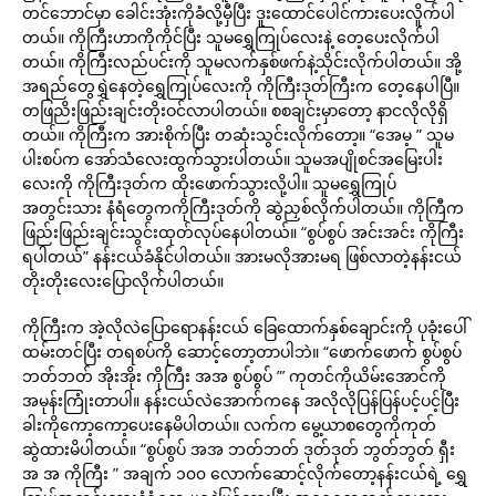
တင်ဘောင်မှာ ခေါင်းအုံးကိုခံလို့မှီပြီး ဒူးထောင်ပေါင်ကားပေးလိူက်ပါ
တယ်။ ကိုကြီးဟာကိုကိုင်ပြီး သူမရွှေကြုပ်လေးနဲ့ တေ့ပေးလိုက်ပါ
တယ်။ ကိုကြီးလည်ပင်းကို သူမလက်နှစ်ဖက်နဲ့သိုင်းလိုက်ပါတယ်။ အို့
အရည်တွေရွှဲနေတဲ့ရွှေကြုပ်လေးကို ကိုကြီးဒုတ်ကြီးက တေ့နေပါပြီ။
တဖြညိးဖြည်းချင်းတိုးဝင်လာပါတယ်။ စစချင်းမှာတော့ နာငလိုလိုရှိ
တယ်။ ကိုကြီးက အားစိုက်ပြီး တဆုံးသွင်းလိုက်တော့။ “အေမ့ ” သူမ
ပါးစပ်က အော်သံလေးထွက်သွားပါတယ်။ သူမအပျိုစင်အမြေးပါး
လေးကို ကိုကြီးဒုတ်က ထိုးဖောက်သွားလို့ပါ။ သူမရွှေကြုပ်
အတွင်းသား နံရံတွေကကိုကြီးဒုတ်ကို ဆွဲညှစ်လိုက်ပါတယ်။ ကိုကြီက
ဖြည်းဖြည်းချင်းသွင်းထုတ်လုပ်နေပါတယ်။ “စွပ်စွပ် အင်းအင်း ကိုကြီး
ရပါတယ်” နန်းငယ်ခံနိုင်ပါတယ်။ အားမလိုအားမရ ဖြစ်လာတဲ့နန်းငယ်
တိုးတိုးလေးပြောလိုက်ပါတယ်။
ကိုကြီးက အဲ့လိုလဲပြောရောနန်းငယ် ခြေထောက်နှစ်ချောင်းကို ပုခုံးပေါ်
ထမ်းတင်ပြီး တရစပ်ကို ဆောင့်တော့တာပါဘဲ။ “ဖောက်ဖောက် စွပ်စွပ်
ဘတ်ဘတ် အိုးအိုး ကိုကြီး အအ စွပ်စွပ် ”’ ကုတင်ကိုယိမ်းအောင်ကို
အမုန်းကြုံးတာပါ။ နန်းငယ်လဲအောက်ကနေ အလိုလိုပြန်ပြန်ပင့်ပင့်ပြီး
ခါးကိုကော့ကော့ပေးနေမိပါတယ်။ လက်က မွေ့ယာစတွေကိုကုတ်
ဆွဲထားမိပါတယ်။ “စွပ်စွပ် အအ ဘတ်ဘတ် ဒုတ်ဒုတ် ဘွတ်ဘွတ် ရှီး
အ အ ကိုကြီး ” အချက် ၁၀၀ လောက်ဆောင့်လိုက်တော့နန်းငယ်ရဲ့ ရွှေ