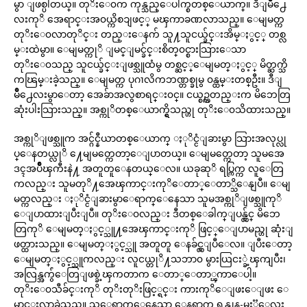
မွာ ျဖစ္ပါတယ္။ တုိးေ၀က ကုန္သည္ေပါက္စတစ္ေယာက္။ ဒီျမိဳ႕ေ
လးကုိ အေရာင္းအ၀ယ္ကိစၥျဖင့္ မၾကာခဏလာသည္။ ေမျမတ္က
တုိးေ၀လာတုိင္း တည္းေနက် သူ႔သူငယ္ခ်င္းအိမ္ႏွင့္ တစ္လ
မ္းထဲမွာ။ ေမျမတ္ကုိ ျမင္ျမင္ခ်င္းစိတ္၀င္စားသြားေသာ
တုိးေ၀သည္ သူငယ္ခ်င္းျဖစ္သူထံမွ တစ္ဆင့္ေမျမတ္ႏွင့္ မိတ္ဆက္သိ
ကၽြမ္းခဲ့သည္။ ေမျမတ္က ပုဂၢလိကဘဏ္တစ္ခုမွ ၀န္ထမ္းတစ္ဦး။ ဒီျ
မိဳ႕ေလးမွာေတာ့ အေခ်ာအလွစာရင္း၀င္။ ငယ္စဥ္ကတည္းက မိဘေတြ
ဆုံးပါးသြားသည္။ အစ္ကုိတစ္ေယာက္ရွိသည္ဟု တုိးေ၀သိထားသည္။
အစ္ကုိျဖစ္သူက အင္ဂ်င္နီယာတစ္ေယာက္ ႏုိင္ငံျခားမွာ သြားအလုပ္လု
ပ္ေနတယ္လုိ ႔ေမျမတ္ကေတာ့ေျပာတယ္။ ေမျမတ္ကေတာ့ သူမအေ
ဒၚအပ်ဳိၾကီးနဲ႔ အတူတူေနတယ္ေလ။ ယခုဆုိ ရပ္ကြက္က လူေတြ
ကလည္း သူမတုိ႔အေၾကာင္းကုိေတာ္ေတာ္သိေနျပီ။ ေမျ
မတ္ကလည္း ႏုိင္ငံျခားမွာေရာက္ေနေသာ သူမအစ္ကုိျဖစ္သူကုိ
ေျပာထားျပီးျပီ။ တုိးေ၀လည္း ဒီတစ္ေခါက္ျပန္လွ်င္ မိဘေ
တြကုိ ေမျမတ္ႏွင့္သူ႔အေၾကာင္းကုိ ဖြင့္ေျပာမည္ဟု ဆုံးျ
ဖတ္ထားသည္။ ေမျမတ္ႏွင့္သူ အတူတူ ေနခ်င္လွျပီေလ။ ျပီးေတာ့
ေမျမတ္ႏွင့္သူကလည္း လူငယ္တုိ႔သဘာ၀ မွားယြငး္ခဲ့ၾကျပီး၊
အလြန္အကွ်ံေတြျဖစ္ခဲ့ၾကတာက ေတာ္ေတာ္ၾကာေပါ့။
တုိးေ၀သီခ်င္းကုိ တုိးတုိးဖြင့္ရင္း ကားကုိေျဖးေျဖး ေ
မာင္းလာခဲ့သည္။ သူေရာက္ေနေသာ ေနရာက ရန္ကုန္-မႏၱေလး