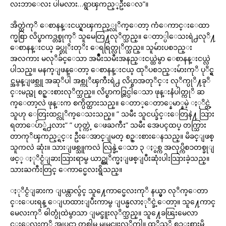
လးဘာေလး ပါမလား…ရွာၾကည့္ဦးေလ”။
အိတ္ထဲကုိ ေစာနန္းငယ္ရွာၾကည့္လုိက္ေတာ့ ကံေကာင္းေထာ
က္မစြာ လိပ္စာကဒ္တစ္ခုကုိ သူမေတြ႔လုိက္သည္။ ေတာ္ပါေသးရဲ႕လုိ႔
ေစာနန္းငယ္ ခပ္တုိးတုိး ေရရြတ္လုိက္သည္။ သူမ်ားပစၥည္း
အလကား မလုိခ်င္ေသာ အမ်ဳိးသမီးအနည္းငယ္ထဲမွာ ေစာနန္းငယ္လဲ
ပါသည္။ မနက္ျဖန္ေတာ့ ေစာနန္းငယ္ ထုိပစၥည္းမ်ားကုိ ပုိင္ရွ
င္အမွန္ျဖစ္သူ အဆုိပါ အစ္ကုိၾကီးရဲ႕ လိပ္စာအတုိင္း လုိက္ပုိ႔ခုိ
င္းမည္ဟု စဥ္းစားလုိက္သည္။ လိပ္စာကဒ္တြင္ပါေသာ ဖုန္းနံပါတ္ကုိ ဆ
က္ေတာ့လဲ ဖုန္းက စက္ပိတ္ထားသည္။ ေတာ္ေတာ္နေမာ္နမဲ့ ႏုိင္တဲ့
သူဟု ေတြးထင္လုိက္ေသးသည္။ ” သမီး သူငယ္ခ်င္းေတြနဲ႔ သြား
ရတာေပ်ာ္ရဲ႕လား” ” ဟုတ္ကဲ့ ေဖႀကီး” သမီး အေပၚထပ္ တက္သြား
တာကုိၾကည့္ရင္း ဦးေအာင္ျမတ္ စဥ္းစားေနသည္။ မိခင္ျဖစ္
သူကလဲ ဆုံး။ သားျဖစ္သူကလဲ လြန္ခဲ့ေသာ ၃ ႏွစ္က အလုပ္ကိစၥတစ္ခုျ
ဖင့္ ႏုိင္ငံျခားသြားရာမွ ယာဥ္တုိက္မႈျဖစ္ျပီးဆုံးပါးသြားခဲ့သည္။
သားႀကီးတြင္ ေကာင္မေလးရွိသည္။
ႏုိင္ငံျခားက ျပန္လာလွ်င္ သူ႔ေကာင္မေလးကုိ နယ္မွာ လုိက္ေတာ
င္းေပးရန္ ေျပာထားျပီးကာမွ ျပန္မလာႏုိင္ခဲ့ေတာ့။ သူ႔ေကာင္
မေလးကုိ ဓါတ္ပုံထဲမွာသာ ျမင္ဖူးလုိက္သည္။ သူ႔ေခၽြးမေလာ
င္းေလးကုိ အျပင္မွာ တစ္ခါမွ မျမင္ဖူးလုိက္ပါ။ ထုိသုိ့ စဥ္းစားမိ