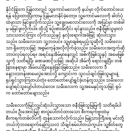
နိုင်ငံခြားက ပြန်လာလျှင် သူ့ကောင်မလေးကို နယ်မှာ လိုက်တောင်းပေး
ရန် ပြောထားပြီးကာမှ ပြန်မလာနိုင်ခဲ့တော့။ သူ့ကောင်မလေးကို ဓါတ်ပုံ
ထဲမှာသာ မြင်ဖူးလိုက်သည်။ သူ့ချွေးမလောင်းလေးကို အပြင်မှာ တစ်ခါ
မှ မမြင်ဖူးလိုက်ပါ။ ထိုသို့ စဉ်းစားမိတိုင်း ရင်နာသည်။ ဇနီးဖြစ်သူမှာလဲ
သားသတင်းကြား လိုက်သည်နှင့် နှလုံးရောဂါအခံဖြင့် ဆုံးပါးသွား
သည်။ သမီးလေးသာ သူ့ဘဝပင်။ သူ့မှာချစ်ရမည့်သူဆိုလို့ သမီးလေး
သာ ရှိတော့သဖြင့် အစွမ်းကုန်အလိုလိုက်ခဲ့သည်။ သမီးလေးအတွက်ဆို
ဘာပဲလုပ်ရလုပ်ရ။ အရင်နေအိမ်မှာနေလျှင် အစ်ကိုဖြစ်သူနှင့် အမေဖြစ်
သူကို သတိရပြီး ခဏခဏငိုသဖြင့် အဆိုပါ အိမ်ကို ရောင်းချပြီး၊ တစ်
ခြားနေရာမှာ အိမ်ဝယ်ပြီးနေခဲ့ခြင်းဖြစ်သည်။ သမီးလေးက ဒီ
နေ့(၁၀)တန်းစာမေးပွဲအောင်လို့ ကျောင်းက သူငယ်ချင်းဖြစ်သူများနဲ့
ရုပ်ရှင်သွားကြတယ်တဲ့။ တော်တော်ပျော်ရွှင်ခဲ့ဟန်တူသည်။ သမီးလေး
ပျော်ရင်သူပျော်ပါတယ်လေ။ သမီးလေးက သူ့အမေနှင့်တူသဖြင့် ရုပ်
က တော်တော်ချောသည်။
သမီးလေးကိုမြင်လျှင်ဆုံးပါးသွားသော ဇနီးဖြစ်သူမြမြကို သတိရမိပါ
တယ်။ ဦးအောင်မြင့် စားပွဲပေါ်တင်ထားသော စီးကရက်ဗူးထဲမှ
စီးကရက်တစ်လိပ်ကို ထုန်သောက်လိုက်သည်။ မြနဲ့သားကြီးရေ မင်းတို့
ဘယ်ဘုံဘဝရောက်နေကြသလဲ သိချင်စမ်းပါတယ်ကွယ်။ သူ့စိတ်တွေ
က မိသားစုစုံညီစွာ ရှိခဲ့တဲ့ဆီသို့ လွမ်းရင်းတမ်းတမိနေပါတော့တယ်။