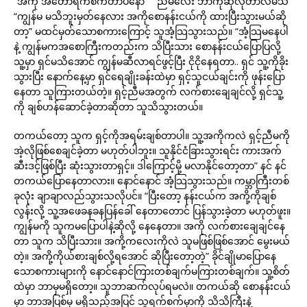
“အကို အတော်ရက်စက်တာပဲနော်” ” ညီမလေး ဘာကိုဆိုလိုတာလဲမသိ”
“ကျွန်မ မသိဘူးမှတ်နေလား အကိုစောနန်းငယ်ကို ထားပြီးသွားမယ်ဆို
တာ့” မထင်မှတ်သောစကားကြောင့် သူအံ့သြသွားသည်။ “အံ့သြမနေပါ
နဲ့ ကျွန်မကအစောကြီးကတည်းက သိပြီးသား စောနန်းငယ်ပြောပြလို့
သူ့မှာ ရှင်မသိအောင် ကျွန်မဆီလာရင်ဖွင့်ပြီး ငိုငိုနေရတာ.. ရှင် သူ့ကိုခိုး
သွားပြီး နောက်နေ့မှာ ရှင်ရေချိုးခန်းထဲမှာ ရှင့်သူငယ်ချင်းကို ဖုန်းပြော
နေတာ သူကြားတယ်တဲ့။ ရှင့်ညီမအတွက် လက်စားချေချင်လို့ ရှင်သူ့
ကို ချစ်ဟန်ဆောင်ခဲ့တာဆိုတာ သူသိသွားတယ်။
တကယ်တော့ သူက ရှင့်ကိုအရမ်းချစ်တာပါ။ သူ့အကိုကလဲ ရှင့်ညီမကို
အဲ့လိုဖြစ်စေချင်ခဲ့တာ မဟုတ်ပါဘူး။ သူနိုင်ငံခြားသွားရင်း ကားအက်
ဆီးဒင့်ဖြစ်ပြီး ဆုံးသွားတာရှင့်။ ဒါကြောင့်မို့ မလာနိုင်တော့တာ” နင် နင်
တကယ်ပြောနေတာလား။ နောင်နောင် အံ့သြသွားသည်။ ကမ္ဘာကြီးတစ်
ခုလုံး ချာချာလည်သွားသလိုပင်။ “ပြီးတော့ နန်းငယ်က အကို့ကိုချစ်
လွန်းလို့ သူ့အဖေခနခနပြန်ခေါ် နေတာတောင် ပြန်သွားခဲ့တာ မဟုတ်ဖူး။
ကျွန်မကို သူကမပြောပါနဲ့ဆိုလို့ နေနေတာ။ အကို လက်စားချေချင်နေ
တာ သူက သိပြီးသား။ အကို့ကလေးကိုလဲ သူမဖြစ်ဖြစ်အောင် မွေးမယ်
တဲ့။ အကို့ကိုယ်စားချစ်လို့ရအောင် ဆိုပြီးတော့တဲ့” ခိုင်ချိုမာပြောနေ
သောစကားများကို နောင်နောင်ကြားတစ်ချက်မကြားတစ်ချက်။ သူ့စိတ်
ထဲမှာ ဘာမှမရှိတော့။ သူဘာဆက်လုပ်ရမလဲ။ တကယ်ဆို စောနန်းငယ်
မှာ ဘာအပြစ်မှ မရှိသည့်အပြင် သူရက်စက်မှာကို သိသိကြီးနဲ့