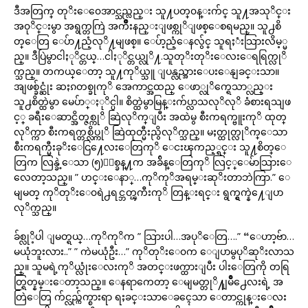
ဒီအတြက္ တုိးေ၀ေအာင္သည္လည္း သူ႔ပတ္၀န္းက်င္ သူ႔အသုိင္း
အ၀ုိင္းမွာ အရွက္တကြဲ အက်ဳိးနည္းျဖစ္ကုိျဖစ္ေစရမည္။ သူ႕စိ
တ္ေတြ ေပ်ာ႔ညံ့လုိ႔မျဖစ္။ ေပ်ာ့ညံ့ေနလ်ွင္ သူရႈံးသြားလိမ့္မ
ည္။ ဒီပြဲမွာငါႏုိင္တယ္…ငါႏုိင္တယ္လုိ႔.သူတုိးတုိးေလးေရရြက္လုိ
က္သည္။ တကယ္ေတာ့ သူ႔ကုိယ္သူ ျပန္လည္အားေပးေနျခင္းသာ။
အျဖစ္ခ်င္ဆုံး ဆႏၵတစ္ခုကုိ အေကာင္အထည္ ေဖာ္လုိက္ရေသာ္လည္း
သူ႕စိတ္ထဲမွာ မေပ်ာ္ႏုိင္ပါ။ စိတ္ထဲမွာမြန္းက်ပ္လာသလုိလုိ ခံစားရသျဖ
င့္ ခရီးေဆာင္အိတ္ဇစ္ကုိ ဆြဲလုိက္ျပီး အထဲမွ စီးကရက္ဗူးကုိ ထုတ္
လုိက္ကာ စီးကရက္တစ္လိပ္ကုိ ဆြဲထုတ္မီးညွိလုိက္သည္။ မႈတ္ထုတ္လုိက္ေသာ
စီးကရက္မီးခုိးေငြ႔ေလးေတြကုိ ေငးၾကည့္ရင္း သူ႔စိတ္ေ
တြက လြန္ခဲ့ေသာ (၅)ႏွစ္ခန္႔က အခ်ိန္ေတြကုိ လြင့္ေမ်ာသြားေ
လေတာ့သည္။ ” ဟင္းေနာ္…ကုိကုိအရမ္းဆုိးတာဘဲကြာ.” ေ
မျမတ္ ကုိတုိးေ၀ရဲ႕ရင္ဘတ္ၾကီးကုိ တြန္းရင္း ရွက္ရွက္နဲ႔ေျပာ
လုိက္သည္။
ခ်စ္လုိ့ပါ ျမတ္ရယ္…ကုိကုိက ” သြားပါ…အပုိေတြ….” “ေဟာ့ဗ်ာ…
မယုံဘူးလား..” ” ကဲမယုံဦး…” ကုိတုိးေ၀က ေျပာမွပုိဆုိးလာသ
ည္။ သူမရဲ့ကုိယ္လုံးေလးကုိ အတင္းဖက္ထားျပီး ပါးေတြကို တရြ
တ္ရြတ္နမ္းေတာ့သည္။ ေနရာကေတာ့ ေမျမတ္တုိ႔ျမိဳ႕ေလးရဲ့ အ
တြဲေတြ က်င္လည္က်က္စားရာ ရႈခင္းသာေခၚေသာ ေတာင္ကုန္းေလး