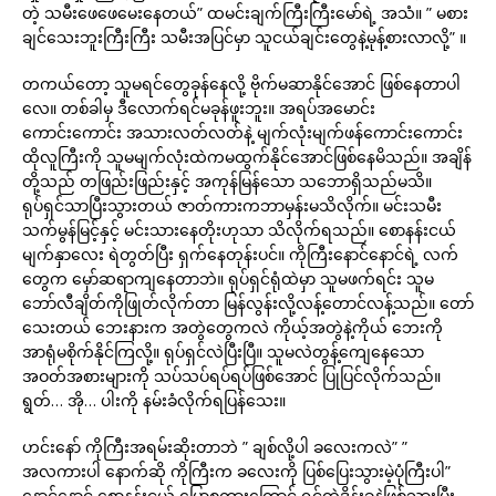
တဲ့ သမီးဖေဖေမေးနေတယ်” ထမင်းချက်ကြီးကြီးမော်ရဲ့ အသံ။ ” မစား
ချင်သေးဘူးကြီးကြီး သမီးအပြင်မှာ သူငယ်ချင်းတွေနဲ့မုန့်စားလာလို့” ။
တကယ်တော့ သူမရင်တွေခုန်နေလို့ ဗိုက်မဆာနိုင်အောင် ဖြစ်နေတာပါ
လေ။ တစ်ခါမှ ဒီလောက်ရင်မခုန်ဖူးဘူး။ အရပ်အမောင်း
ကောင်းကောင်း အသားလတ်လတ်နဲ့ မျက်လုံးမျက်ဖန်ကောင်းကောင်း
ထိုလူကြီးကို သူမမျက်လုံးထဲကမထွက်နိုင်အောင်ဖြစ်နေမိသည်။ အချိန်
တို့သည် တဖြည်းဖြည်းနှင့် အကုန်မြန်သော သဘောရှိသည်မသိ။
ရုပ်ရှင်သာပြီးသွားတယ် ဇာတ်ကားကဘာမှန်းမသိလိုက်။ မင်းသမီး
သက်မွန်မြင့်နှင့် မင်းသားနေတိုးဟုသာ သိလိုက်ရသည်။ စောနန်းငယ်
မျက်နှာလေး ရဲတွတ်ပြီး ရှက်နေတုန်းပင်။ ကိုကြီးနောင်နောင်ရဲ့ လက်
တွေက မှော်ဆရာကျနေတာဘဲ။ ရုပ်ရှင်ရုံထဲမှာ သူမဖက်ရင်း သူမ
ဘော်လီချိတ်ကိုဖြုတ်လိုက်တာ မြန်လွန်းလို့လန့်တောင်လန့်သည်။ တော်
သေးတယ် ဘေးနားက အတွဲတွေကလဲ ကိုယ့်အတွဲနဲ့ကိုယ် ဘေးကို
အာရုံမစိုက်နိုင်ကြလို့။ ရုပ်ရှင်လဲပြီးပြီ။ သူမလဲတွန့်ကျေနေသော
အဝတ်အစားများကို သပ်သပ်ရပ်ရပ်ဖြစ်အောင် ပြုပြင်လိုက်သည်။
ရွတ်… အို… ပါးကို နမ်းခံလိုက်ရပြန်သေး။
ဟင်းနော် ကိုကြီးအရမ်းဆိုးတာဘဲ ” ချစ်လို့ပါ ခလေးကလဲ” ”
အလကားပါ နောက်ဆို ကိုကြီးက ခလေးကို ပြစ်ပြေးသွားမဲ့ပုံကြီးပါ”
နောင်နောင် စောနန်းငယ် ပြောစကားကြောင့် ရင်ထဲဒိန်းခနဲဖြစ်သွားပြီး