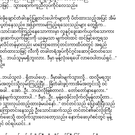
လုပ်သဖြင့်… သွားရောက်ကူညီလုပ်ကိုင်လေသည်။
ိုချောင်တံခါးနှင့်ပြူတင်းပေါက်များကို ပိတ်ထားသည့်အပြင် အိမ်
်းဆက်ပွတ်နေသည်။ အပြာကားမကြည့်ရသေးသည်များ တွေ့ရှိက…
းသောင်းဆက်ကြည့်နေသောကားမှာ လူနှင့်ခွေးဆက်ယှက်သောကား
 ခွေးဆက်ယှက်ခြင်းကို ယခုမှသာ မျက်ဝါးထင် ထင်မြင်တွေ့ရသ
က်မှလိင်တန်မှာလည်း မာကြောတောင့်တင်းကာထိပ်ဝတွင် အရည်
ဝတ်ထားသဖြင့် လီးကို တခါတရံအုပ်ကိုင်ဂွင်းဆောင့်မိတတ်သေး
်တို့… ဘယ်သူမှမရှိဘူးလား.. ဒီမှာ မုန့်လုံးရေပေါ် လာဝေပါတယ်ရှင်…”
ဉ်။
ဘယ်သူလဲ .. ရှိတယ်ဟေ့… ဒီမှာခါးမျက်သွားလို့… ထလို့မရဘူး
်းသို့လှမ်းကြည့်ပြီး… ခြံတံခါးဖွင့်ကာအိမ်အတွင်းသို့ ဝင်
အခါ… အော်…ဦး…ဘယ်လိုဖြစ်တာလဲ… တော်တော်နာနေလား..”
မျက်သွားတာပါ…” ဒီမှာ…ဦး…မုန့်ဝေခိုင်းလိုက်လို့မုန်လာပို့တာ…
 သွားလှယ်ထည့်ထားခဲ့မယ်နော်…” တင်တင်သည် ပြောဆိုပြီးသည်
ှာကြောတင်းနေသည့် ဦးသောင်းဆက်သည် တင်တင်၏ဖင်လုံးကြီး
ာက်ဖေးသို့ ထလိုက်သွားလေတော့သည်။ နောက်ဖေးပုဂံစင်တွင် မုန့်
် ဝင်ရပ်ယင်း…။