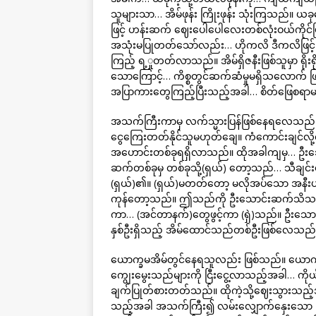
သူများသာ… အိမ်ဖုန်း ကြိုးဖုန်း သုံးကြသည
ဖြင့် ဟန်းဆက် ဈေးပေါပေါလေးတစ်လုံးဝယ်ကိုင်ဖ
အသုံးမပြုတတ်သော်လည်း… ဟိုကလိ ဒီကလိဖြင့် 
ကြည့် ရ့ှုတတ်လာသည်။ အိမ်ရှိဇနီးဖြစ်သူမှာ ရိ
သောကြောင့်… ကိစ္စတွင်ဆက်ဆံမှုမရှိသလောက် ဖ
အပြာကားတွေကြည့်ပြီးသည့်အခါ… စိတ်ဖြေစရာမ
အသက်ကြီးကာမှ လက်သ္မားပြန်ဖြစ်နေရလေသည်
ငွေကြေးတတ်နိုင်သူမဟုတ်ချေ။ ကံကောင်းချင်လို
အဟောင်းတစ်ခုရရှိလာသည်။ ထိုအခါကျမှ… ဦးသေ
ဆက်တစ်ခုမှ တစ်ခုသို့(ရှယ်) တော့သည်… သီချင်
(ရှယ်)၏။ (ရှယ်)မတတ်တော့ မလိုအပ်သော အနီးပတ်
ကုန်တော့သည်။ ဤသည်ကို ဦးသောင်းဆက်သိသလားဆ
ကာ… (အင်တာနက်)တွေဖွင့်ကာ (ရှဲ)သည်။ ဦးသ
နှစ်ဦးရှိသည့် အိမ်ထောင်သည်တစ်ဦးဖြစ်လေသည်
ယောက္ခမအိမ်တွင်နေရသူလည်း ဖြစ်သည်။ ယောက္ခထ
ကျွေးမွေးသည်များကို ငြီးငွေ့လာသည့်အခါ… ကိုယ်
ချက်ပြုတ်စားတတ်သည်။ ထိုကဲ့သို့ဈေးသွားသည့်
သည့်အခါ အသက်ကြီး၍ လမ်းလျှောက်နှေးသော ဦ