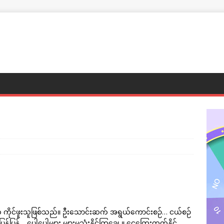
ုင်ဖူးသူဖြစ်သည်။ ဦးသောင်းဆက် အရွယ်ကောင်းစဉ်… ငယ်စဉ်
ပြန့်… ပေါပေါများ များမသုံးနိုင်ကြချေ ။ ငွေကြေးတတ်နိုင်