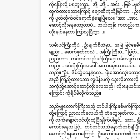
ကိုပြောလို့ မရဘူးကွာ… အို့…အို့… အင်း… ဗြစ
ထွက်ထားသောကြောင့် ချောဆီကဲ့သို့ဖြစ်ကာ… 
ကို ပွတ်တိုက်ဝင်ရောက်ခဲ့ချေပြီလေ။ “အား…အာ
ဆောင့်လိုးနေတော့တာပဲ… ဘယ်တုန်း ကတည်းက…
လိုးချင်နေတာ ကြာလှပြီကွာ…။
သမီးဖင်ကြီးကိုပဲ… ဦးမျက်စိထဲမှာ… အမြဲ မြင်
ချည်း… စောက်ဖုတ်ကလဲ… အကြီးကြီးပဲ…” ဗြွတ
ညည်းကာ…တင်တင်သည်ဖင်ကြီးဝှေ့ယမ်းလျက် သ
လည်း… ဖင်အိုးကြီးအပေါ် အသာမှေးထားယင်း… တင
သည်။ “ဦး…ဇိမ်ဆွဲမနေနဲ့လေ…ပြီးအောင်လိုးတေ
အညီ ကြည့်ထားသော လူမိန်းမကို ခွေးလိုးကားလိ
သကဲ့သို့ဆောင့်ဆောင့်လိုးလေသည်။ လိုးနေယင်
ကြောင်း ကိုရိပ်မိလိုက်သည်။
သည်မျှလောက်ကြီးသည့် တင်ပါးကြီးနှစ်ဖက်ကြားမ
ထို့ကြောင့် ညာလက်ခလယ်ကို တံတွေးစွတ်ကာ… ဖ
ကို လက်ချောင်းဝင်ထိုးထဲ့ပြီးနှိုက်ပါရှင်… အာ
ကောင်းနေသဖြင့်… တင်တင်သည်နောက်တစ်ချီပြီးလုပ
ဆောင့်လိုးရသောကြောင့်…ဦးသောင်းဆက်၏ သုတ်ရ