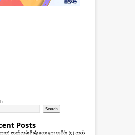
ch
Search
cent Posts
သွားတဲ့ ဇာတ်လမ်းရိုးရိုးလေးများ အပိုင်း (၄) ဇာတ်