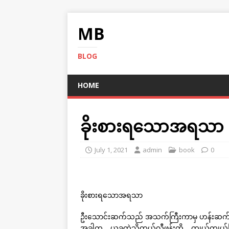
MB
BLOG
HOME
ခိုးစားရသောအရသာ
July 1, 2021
admin
book
0
ခိုးစားရသောအရသာ
ဦးသောင်းဆက်သည် အသက်ကြီးကာမှ ဟန်းဆက် ကိ
အခါက… ယခုကဲ့သို့တယ်လီဖုန်းကို… ကျယ်ကျယ်ပြန့်