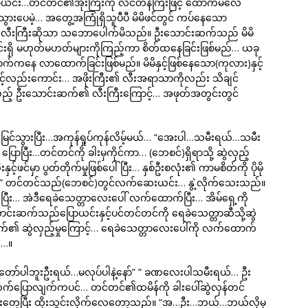
ာယင်း…တင်တင်၏အိုးကြီးကို လိင်တန်ကြီးဖြင့် ထောက်မိလေ
ပေမဲ့… အတွေ့အကြုံရှိသူပီပီ မိမိဖင်တွင် ကပ်နေသော
၏ လီးကြီးဆိုသာ သဘောပေါက်မိသည်။ ဦးသောင်းဆက်သည် မိမိ
းရှိ မဟုတ်မဟတ်များကိုကြည့်ကာ စိတ်ထနေခြင်းဖြစ်မည်… ယခု
က်ကနေ လာထောက်ခြင်းဖြစ်မည်။ မိမိနှင့်ဖြစ်နေသော(ကုလား)နှင့်
ာင့်လည်းကောင်း… အဖိုးကြီး၏ လီးအရာသာကိုလည်း သိချင်
ည့် ဦးသောင်းဆက်၏ လီးကြီးကြောင့်… အဖုတ်အတွင်းတွင်
်သွားပြီး…အကုန်ရှုပ်ကုန်လိမ့်မယ်… “အေးပါ…သမီးရယ်…သမီး
ြီး…တင်တင်ကို ခါးမှကိုင်ကာ… (ဘေစင်)ရှိရာသို့ ဆွဲလှည့်
့်ဖင်မှာ ပွတ်တိုက်မှုဖြစ်ပေါ်ပြီး… နှစ်ဦးစလုံး၏ ကာမစိတ်ကို ပိုမို
ာ…” တင်တင်သည်(ဘေစင်)တွင်လက်ဆေးယင်း… နွဲ့လိုက်သေးသည်။
ီး… အဲဒီရေခဲသေတ္တာလေးပေါ် လက်ထောက်ပြီး… အိမ်ရှေ့ကို
်းဆက်သည်ပြောယင်းနှင့်ပင်တင်တင်ကို ရေခဲသေတ္တာဆီသို့ဆွဲ
်၏ ဆွဲလှည့်မှုကြောင့်… ရေခဲသေတ္တာလေးပေါ်ကို လက်ထောက်
း…။
တော်ပါဘူးဦးရယ်…မလုပ်ပါနဲ့နော်” ” ခဏလေးပါသမီးရယ်… ဦး
က်ပြောလျက်ကပင်… တင်တင်၏ထမိန်ကို ခါးပေါ်ဆွဲလှန်တင်
 လီးတေ့ပြီး ထိုးသွင်းလိုက်လေတော့သည်။ “အ…ဦး…ဘယ်…ဘယ်လိုမှ