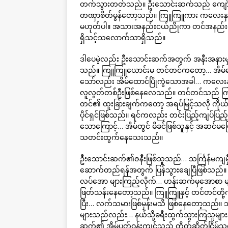
တက်သွားတတ်သည်။ ဦးသောင်းဆက်သည် ကျော်တ
တဏှာစိတ်မွန်တော့သည်။ ကြူကြူကား ကလေးနှ
မဟုတ်ပါ။ အသားအနည်းငယ်ညိုကာ တင်အနည်းငယ
ရှိသင့်သလောက်သာရှိသည်။
ဒါပေမဲ့လည်း ဦးသောင်းဆက်အတွက် အနီးအနားမှာ ပ
သည်။ ကြူကြူယောင်းမ တင်တင်ကတော့… အိမ်ထေ
သော်လည်း အိမ်ထောင်ပြိုကွဲသောအခါ… ကလေးနှစ်
လူလွတ်တစ်ဦးဖြစ်နေလေသည်။ တင်တင်သည် က
တင်၏ ထူးခြားချက်ကတော့ အရပ်မြင့်သလို ကိုယ်
ပိုင်ရှင်ဖြစ်သည်။ ရင်ကလည်း တင်းပြည့်ကျပ်ပြည့
သောကြောင့်… အိမ်တွင် မိခင်ဖြစ်သူနှင့် အဆင
သတင်းထွက်နေသေးသည်။
ဦးသောင်းဆက်၏ဇနီးဖြစ်သူသည်… သင်္ကြန်မကျမှ
ဆောက်တည်ရန်အတွက် ပြန်သွားချေပြီဖြစ်သည်။ 
လပ်အော များကြည့်လိုက်… ဟန်းဆက်မှအောစာ မျာ
ဖြတ်သန်းနေတော့သည်။ ကြူကြူနှင့် တင်တင်တို့ကို…
ပြီး… လက်သမားဖြစ်မှန်းမသိ ဖြစ်နေတော့သည်။ သင
များသည်လည်း… နယ်သို့ခရီးထွက်သွားကြသူများ
ဆက်၏ အိမ်ပတ်ဝန်းကျင်သည် တိတ်ဆိတ်ငြိမ်သ