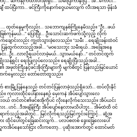
ာင့်… ဆက်နှိုက်ထားပါအုံးရှင်… သမီးပြီးကာနီးပြီ… အ…ကောင်း…
 ထပ်ပြီးကာ… ဖင်ကြီးကိုနောက်ဝှေ့ယမ်းလျက် လီးအရသာ မှိန်းခံ
ွင်း …. ထုတ်နေမှုကိုလည်း… သဘောကျနှစ်ကြိုနေမိသည်။ “ဦး…ဖယ်
စ်ကုန်မယ်…” ပြောပြီး… ဦးသောင်းဆက်ဖက်သို့လှည့် လိုက်
လက်ချောင်းလည်း ကျွတ်သွားခဲ့လေသည်။ “သမီး …ရေချိုးခန်းထဲဝင်
်းမှ ပြန်ထွက်လာသည့်အခါ… “မဝသေးဘူး သမီးရယ်…အခြေအနေ
အင်း…ဦး…လာလို့ရယင်လာခဲ့မယ်…သွားမယ်နော်…” တင်တင်ထွက်
ိုးသန့်ရှင်း ရေးပြုလုပ်လေသည်။ ရေချိုးပြီးသည့်အခါ…
ဖုတ်ကြီးနှင့်ဖင်အိုးကြီးများကို မျက်စိတွင် ပြန်လည်မြင်ယောင်
ောက်မွေးလည်း တော်တော်ထူသည်။
စားမြို့ပြန်နေသည် တင်တင်ပြန်လာခဲ့သည်ရှိသော်… ထပ်လိုးနိုင်
ုလားထိုင်ပေါ်နားနေစဉ် မှေးကနဲ အိပ်ပျော်သွားလေ
းဝယ် တင်တင်၏ဖင်စအိုကိုပင် လိုးနေလိုက်သေးသည်။ အိပ်ယင်း
ဟင်…ဒီအချိန်ကြီး အိပ်ပျော်နေလားမသိပါဘူး… အိမ်ထဲထိ ဝင်
ောက်သည့်အခါတွင်… မြင်လိုက်ရသည့်မြင်ကွင်းကြောင့်… ဆွံ့အ
ထိုင်ပေါ်တွင်ခြေဆင်းလျက်… ပလပ်စတစ် ခွေးခြေလေးပေါ်
 လူကအိပ်နေသော်ငြား လီးကတော့… ပုဆိုးအောက်တွင် ထောင်မတ်