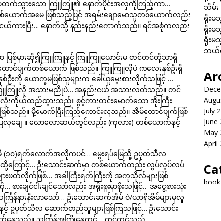
က်သွားသော ကြူကြူ၏ နောက်ပိုင်းအလှကိုကြည့်ကာ…
သိမ်း
စ်ယောက်အမေ ဖြစ်သည့်ပြင် အရမ်းချောမောသူတစ်ယောက်လည်း
ရိုးမသ
်ကားပြီး… နောက်သို့ နည်းနည်းကောက်သည်။ ရင်အစုံကလည်း
ရိုးမသ
ရိုးမသ
ဘယ်လိ
ြစ်မှားဆို၍ကြူကြူနှင့် ကြူကြူယောင်းမ တင်တင်တို့သာရှိ
ာင်ပျက်တစ်ယောက် ဖြစ်သည်။ ကြူကြူလိုပဲ ကလေးနှစ်ဦးရှိ
Ar
ဦးကို ယောက္ခမဖြစ်သူများက ခေါ်ယူမွေးစားလိုက်သဖြင့် …
Dece
ြူကြူလို အသားမညိုပဲ… အနည်းငယ် အသားလတ်သည်။ တင်
Augu
လုံးကိုယ်ထည်ထွားသည်။ စွင့်ကားတင်းမောက်သော အိုးကြီး
July 
်ဖြစ်သည်။ မို့မောက်ပြီးကြည့်ကောင်းလှသည်။ အိမ်ထောင်ပျက်ဖြစ်
June
်မပြေလှချေ ။ လောလောဆယ်တွင်လည်း (ကုလား) တစ်ယောက်နှင့်
May 
April
ီ (၁၀)ရက်လောက်အလိုကပင်… မွေးရပ်မြေသို့ ဥပုတ်သီလ
ထို့ကြောင့်… ဦးသောင်းဆက်မှာ တစ်ယောက်တည်း လွပ်လွပ်လပ်
Ca
းဖတ်လိုက်ဖြစ်… အခါကြီးရက်ကြီးကို အကုသိုလ်များဖြစ်
book
 စားချင်ဝါးချင်သော်လည်း အရိုးစူးမှာစိုးသဖြင့်… အငွေ့စားသုံး
်္ကြန်နားနီးလာသော်… ဦးသောင်းဆက်အိမ် ဝဲ/ယာရှိအိမ်များမှလူ
နှင့် ဥပုတ်သီလ ဆောက်တည်သူများဖြစ်ကြသဖြင့်… ဦးသောင်း
က်နေသည်။ သင်္ကြန်အကြိုနေ့တွင်… တင်တင်သည်