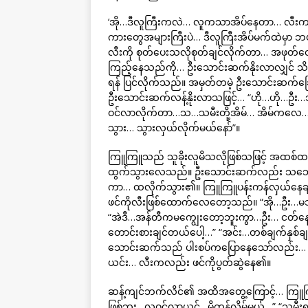
‘အို…ဒီလူကြီးကလဲ… လူကသာအိပ်နေတာ… လီးကတောင
ကားတွေအများကြီးပဲ… ဒီလူကြီးအိပ်မက်ထဲမှာ 
လီးကို စုတ်ပေးသလိုစုတ်ချင်လိုက်တာ… အဖုတ်တ
ကြည့်နေသည်ကို… ဦးသောင်းဆက်နိုးလာလျှင် သိသွားမ
ရန် ပြင်လိုက်သည်။ အမှတ်တမဲ့ ဦးသောင်းဆက်ခ
ဦးသောင်းဆက်လန့်နိုးလာသဖြင့်… “ဟို…ဟို…ဦ
ဝင်လာလိုက်တာ…သ…သမီးတို့အိမ်… အိမ်ကလေ… ကြာဇ
သွား… သွားလှယ်လိုက်မယ်နော်”။
ကြူကြူသည် သူခိုးလူမိသလိုဖြစ်သဖြင့် အထစ်ထစ် 
ထွက်သွားလေသည်။ ဦးသောင်းဆက်လည်း သဘောပေါက်
ကာ… ထလိုက်သွား၏။ ကြူကြူပန်းကန်လှယ်နေချိ
ဖင်ကိုလီးဖြစ်ထောက်လေတော့သည်။ “အို…ဦး…မသင
“အဲဒီ…အန်တီကမကျွေးတော့ဘူးကွာ…ဦး… ငတ်န
တောင်းစားချင်တယ်ပေါ့…” “အင်း…တစ်ချက်နှစ်
သောင်းဆက်သည် ပါးစပ်ကပြောနေသော်လည်း… လက်က
ယင်း… လီးကလည်း ဖင်ကိုပွတ်ဆွဲနေ၏။
ဆန့်ကျင်ဘက်လိင်၏ အထိအတွေ့ကြောင့်… ကြူ
ဖြစ်ဘူး…လူဝင်လာယင်…မိကုန်လိမ့်မယ်…” “သမ