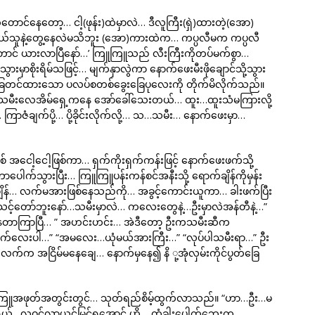
်နေတော့… ငါ့(ဖုန်း)ထဲမှာလဲ… ဒီလူကြီး(ရှဲ)ထားတဲ့(အော)
ဘယ်သူနဲ့တွေ့နေလဲမသိဘူး (အော)ကားထဲက… ကပ္ပလီမက ကပ္ပလီ
ောင် ယားလာပြီနော်…’ ကြူကြူသည် လီးကြီးကိုတပ်မက်စွာ…
ှာစိုးရိမ်သဖြင့်… မျက်နှာလွဲကာ နောက်ဖေးမီးဖိုချောင်သို့သွား
ြေတင်ထားသော ပလပ်စတစ်ခွေးခြေပုလေးကို တိုက်မိလိုက်သည်။
း…သမီးလေအိမ်ရှေ့ကနေ အော်ခေါ်သေးတယ်… ထူး…ထူးသံမကြားလို့
ံချက်ပို့… ပို့ခိုင်းလိုက်လို့… သ…သမီး… နောက်ဖေးမှာ…
အငေါ့ငေါ့ဖြစ်ကာ… ရှက်ကိုးရှက်ကန်းဖြင့် နောက်ဖေးဖက်သို့
သွားပြီး… ကြူကြူပန်းကန်စင်အနီးသို့ ရောက်ချိန်ကိုမှန်း
န်… လက်မအားဖြစ်နေသည်ကို… အခွင့်ကောင်းယူကာ… ခါးဖက်ပြီး
့်တော်ဘူးနော်…သမီးမှာလဲ… ကလေးတွေနဲ့…ဦးမှာလဲအန်တီနဲ့…”
ေတာကြာပြီ… ” အဟင်းဟင်း… အဲဒီတော့ ဦးကသမီးဆီက
ချက်လေးပါ…” “အမလေး…ယုံမယ်အားကြီး…” “လုပ်ပါသမီးရာ…” ဦး
 အငြိမ်မနေချေ… နောက်မှနေ၍ နိ ု့အုံလှမ်းကိုင်ပွတ်ခြေ
ကြူအဖုတ်အတွင်းတွင်… သုတ်ရည်စိမ့်ထွက်လာသည်။ “ဟာ…ဦး…မ
ီးရယ်…လူဝင်လာယင်မြင်ရအောင် ဟို… တံခါးပေါက်ဘေးက