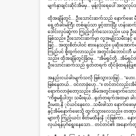
မျက်နှာချင်းဆိုင်အိမ်မှ… မုန့်လုံးရေပေါ် အလှူ
ထိုအချိန်တွင်… ဦးသောင်းဆက်သည် နောက်ဖေး မီးဖ
ရှေ့တံခါးမကြီး တစ်ချပ်သာ ဖွင့်ထားပြီး ဟန
ဒေါင်းလုပ်ဆွဲကာ ကြည့်လိုက်သေးသည်။ ယခု ဦ
ဖြစ်သည်။ ဦးသောင်းဆက်မှာ လူအမျိုးသမီးးနှင့်
ဖြင့်… အထူးစိတ်ပါဝင် စားနေသည်။ ပုဆိုးအော
ကြည်ပင် စို့ထွက်လာသည်။ အတွင်းခံဘောင်းဘီ မ
သည်။ ထိုအချိန်တွင်ခြံဝမှ… “အိမ်ရှင်တို့…အိမ်ရှင
ဦးသောင်းဆက်သည် ရုတ်တရက် ထိုင်ခုံထရန်ပြုစ
အနည်းငယ်ခါးမျက်သလို ဖြစ်သွားသဖြင့်… “ဟေး…
ဖြစ်နေတယ်… ဝင်လာခဲ့ဟေ့…”။ တင်တင်လည်းအိမ်အတွင
ရောက်လာခဲ့တော့သည်။ အိမ်အတွင်းရောက်သော
“ကိစ္စမရှိပါဘူး သမီးရယ်…ရုတ်တရက်အထမှာ ခါးနဲနဲ
ဦးမထ,နိ ုင်ယင်နေလေ…သမီးဖါသာ နောက်ဖေးမှာ
နှင့်အိမ်နောက်ဖေးသို့ ထွက်သွားလေသည်။ တဏ
များကို ကြည့်ယင်း စိတ်မထိန်းနိ ုင်ဖြစ်ကာ… နေ
လှယ်ရန်ပုဂံရွေးနေသော… တင်တင်၏ အနောက်တွင