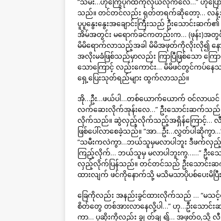
“သမီး…ဟိုကြွေပုဂံထဲကိုလှယ်လိုက်လေ…” ဟုပြေ
သည်။ တင်တင်လည်း ရုတ်တရက်ဆိုတော့… လန့်သွား
ပူပူနွေးနွေးအချောင်းကြီးသည် ဦးသောင်းဆက်
အိမ်အတွင်း မရောက်ခင်ကတည်းက… (ဖုန်း)အတွင်
မိမိရောက်လာသည့်အခါ မိမိအဖုတ်ကိုလိုးလို၍ နော
အလိုးမခံဖြစ်သည်မှာလည်း ကြာပြီဖြစ်သော ကြေ
သောကြောင့် လည်းကောင်း… မိမိဖင်တွင်ကပ်နေသ
ရှေ့ပြေးသုတ်ရည်များ ထွက်လာသည်။
အို…ဦး…ဖယ်ပါ…တစ်ယောက်ယောက် ဝင်လာယင် မြင
လက်ဆေးလိုက်အုန်းလေ…” ဦးသောင်းဆက်သည် ပြောပ
လိုက်သည်။ ဆွဲလှည့်လိုက်သည့်အရှိန်ကြောင့်… လီးနှင
ဖြစ်ပေါ်လာစေခဲ့သည်။ “အာ…ဦး…လွှတ်ပါဆိုကွ
“သမီးကလဲကွာ…ဘယ်သူမှမလာပါဘူး ဒီဖက်လှည့်ပြ
ကြည့်လိုက်… ဘယ်သူမှ မလာပါဘူးကွ……” ဦးသောင
လှည့်လိုက်ပြန်သည်။ တင်တင်သည် ဦးသောင်းဆက
ထားလျက် ဖင်ကိုနောက်သို့ မသိမသာပိုပစ်ပေးမိပြီ
ခြေကိုလည်း အနည်းခွင်ထားလိုက်သည် … “မသင့်
စိတ်တွေ တစ်အားလာနေလို့ပါ…” ဟု…ဦးသောင်းဆ
ကာ… ပုဆိုးကိုလည်း ချွ တ်ချ ၍… အဖုတ်ဝ,သို့