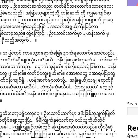
်။ ယခုတော့… ဦးသောင်းဆက်လည်း တတ်နိုင်သလောက်သောငွေလေး
ြစ်လေသည်။ အခြားသူများကဲ့သို့ ဟန်းဆက် ကို ကျွမ်းကျင်စွာ
ဖေ့ဘုတ် ပွတ်တတ်လာသည်။ အပြာဆိုဒ်/အပြာစာများကို ရှာဖွေ
ုးရိုးအေးအေးဖြစ်သည့်ုပြင်… အသက်အရွယ်ကြီးမြင့်လာ
ြစ်လာခဲ့သည်။ ထို့ကြောင့်… ဦးသောင်းဆက်မှာ… ဟန်းဆက် မှ
 ရှိသည့်အတွက် … ။
။ အပြင်တွင် ကာမသွားရောက်ဖြေဖျောက်ရလောက်အောင်လည်း…
့လား? ကံဆိုးချင်လို့လား? မသိ…ဇနီးဖြစ်သူ၏တူမထံမှ… ဟန်းဆက်
ာင်းဆက်သည်… မျောက်အုန်းသီး နှစ်လုံးရသလိုဖြစ်ကာ… ဟန်း
းတွေ (ရှယ်)၏။ ဓာတ်ပုံတွေ(ရှယ်)၏။ အောစာတွေ အောရုပ်ပြတွေ
ဝန်းကျင်ရှိ… ဟန်းဆက်များထဲသို့… အနှီ(ရှယ်)သမျှ ရောက်ရှိ
ိုတော့ မသိပါ… လုံးလုံးကိုမသိပါ… (ဘလူးတွတ်) တွေဖွင့်
ောင်းဆက်အိမ်၏ အနီးပတ်ဝန်းကျင်နေသော မကြူကြူမှာ ကလေး
။
Sear
ီးတော့မရှိတော့ချေ။ ဦးသောင်းဆက်မှာ ဇနီးဖြစ်သူချက်ပြုတ်
တိုင်ဈေးသွားပြီး… မိမိကြိုက်နှစ်သက်ရာ ဝယ်ယူကိုယ်တိုင်
Re
အခါ… ကြူကြူနှင့်လမ်းတွင် မကြာခဏဆုံတတ်သည်။ ထိုသို့ဆုံ
းသောင်းဆက်ကို ကြူကြဓက မင်္ဂလာပါဟု နှုတ်ဆက်ကာ ကျော်
ရိုးမ