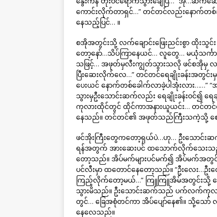
နွေးကနဲ တိုးဝင်ရောက်သွားချေပြီ… “အို…ဆက်ဆေ
ကောင်းလိုက်တာရှင်…” တင်တင်လည်းနောက်တစ်ချီ
နေသည့်ပြင်… ။
စအိုအတွင်းသို့ လက်ချောင်းဖြေးညင်းစွာ ထိုးသ
တော့နော်…သိပ်ကြာနေယင်… လူတွေ… မယုံသင်္ကာဖြ
သဖြင့်… အဖုတ်မှလီးကျွတ်သွားသလို ဖင်စအိုမှ 
ပြီးဆေးလိုက်လေ…” တင်တင်ရေချိုးခန်းအတွင
ပေးယင် နောက်တစ်ခေါက်လာခဲ့ပါအုံးလား……” “
သွားမှဦးသောင်းဆက်လည်း ရေချိုးခန်းဝင်၍ ရေချ
ကုလားထိုင်တွင် ထိုင်ကာအနားယူယင်း… တင်တင်၏ အ
နေသည်။ တင်တင်၏ အဖုတ်သည်ကြီးသကဲ့သို့ စ
ဖင်အိုးကြီးတွေကတော့ရှယ်ပဲ…ဟု… ဦးသောင်းဆက် 
ရန်အတွက် အားဆေးပင် ထသောက်လိုက်သေးသည်။ က
တော့သည်။ အိပ်မက်များပင်မက်၍ အိပ်မက်အတွင်
ပင်လီးမှာ ထတောင်နေတော့သည်။ “ဦးလေး…ဦးလေး…
ကြည့်လိုက်တော့မယ်…” ကြူကြူအိမ်အတွင်းသို့ ရ
သွားမိသည်။ ဦးသောင်းဆက်သည် ပက်လက်ကုလား 
တွင်… ခြေအစုံတင်ကာ အိပ်ပျော်နေ၏။ သို့သော်
နေလေသည်။