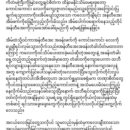
ကိတ်မကြီးကိုမြင်တွေ့ချင်စိတ်က ထိန်းမနိုင်သိမ်းမရ။ခုတော့
ကောင်းကောင်း လေးကိုကျေးဇူးတင်ရမည်။သူ့ကြောင့်အကြောင်းပြ
ချက်ရသွားတာကိုး။အိပ်ပျော်သွားသော ကလေးကိုချီရင်း အန်တီအေး
အိမ်ဖက်ကိုခြေဦးလှည့်လိုက်မိသည်။ အိမ်ပေါက်ဝရောက်နေသည့်တိုင်
အန်တီအေးကိုလှမ်းအော်ခေါ်ရမည်ကို မဝံ့မရဲဖြစ်နေဖြင့်။
အိမ်ထဲသို့ဝင်ကာအန်တီအေး အခန်းဖက်ကို ကောင်းကောင်း လေးကို
ပွေ့ချီရင်းလှမ်းသွားလိုက်သည်။အန်တီအေးအခန်းတံခါးပိတ်မထားတာ
ကြောင့် ကလေးကိုဝင်သိပ်ပေးထားခဲ့မယ်ဆိုတဲ့အတွေးနဲ့ အခန်းတံခါး
ရှေ့တည့်တည့်ရောက်တဲ့အခါမှာတော့ တံခါးဝကိုကျောပေးကာ ထဘီ
ရင်လျားနဲ့သနပ်ခါးသွေးနေသော အန်တီအေးရဲ့နောက်ကျောအလှနဲ့
အတူ ကျောက်ပြင်ပေါ်သနပ်ခါးတုံးလေးတင်ပြီးသွေးလိုက်တိုင်းလှုပ်
ရမ်းနေတဲ့တင်ပါးအိအိတွေဟာ အသက်ရှူမှားစေရုံမက တဏှာစိတ်တွေ
ကိုပင်ထန်သွားစေသည်။ကြည့်ကောင်းတာနဲ့ အသံမပေးမိပဲငေးကြည့်
နေလိုက်မိသည်။သနပ်ခါးသွေးပြီးနောက် ထဘီရင်လျားကိုပြန်ပြင်ပြီး
ဝတ်လိုက်တဲ့အချိန်မှာပဲ သူမရဲ့ရှေ့တွင်ရှိနေတဲ့ကိုယ်လုံးပေါ်မှန်ထဲမှ
တစ်ဆင့် ရင်သားဖွေးဖွေးတွေကိုလှစ်ဟပြလိုက်သလိုပင်မြင်တွေ့လိုက်
လေသည်။
အငယ်လေးမြင်တွေ့သလိုပင် သူမလည်းမှန်ထဲမှကလေးချီထားသော
အငယ်လေးကိုမြင်သွားလေသည်။တွေ့သွားတာနဲ့ပြာပြာသလဲပင်