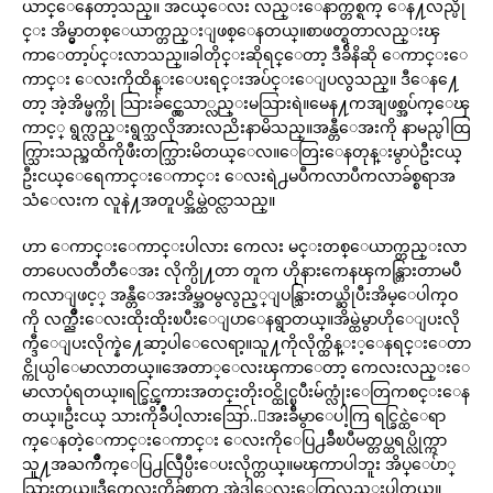
ယာင္ေနေတာ့သည္။ အငယ္ေလး လည္းေနာက္တစ္ရက္ ေန႔လည္ပို
င္း အိမ္မွာတစ္ေယာက္တည္းျဖစ္ေနတယ္။စာဖတ္ရတာလည္းၾ
ကာေတာ့ပ်င္းလာသည္။ခါတိုင္းဆိုရင္ေတာ့ ဒီခ်ိနိဆို ေကာင္းေ
ကာင္း ေလးကိုထိန္းေပးရင္းအပ်င္းေျပလွသည္။ ဒီေန႔ေ
တာ့ အဲ့အိမ္ဖက္ကို သြားခ်င္လွေသာ္လည္းမသြားရဲ။မေန႔ကအျဖစ္အပ်က္ေၾ
ကာင့္ ရွက္လည္းရွက္သလိုအားလညိးနာမိသည္။အန္တီေအးကို နာမည္ပါထြ
က္သြားသည္အထိကိုဖီးတက္သြားမိတယ္ေလ။ေတြးေနတုန္းမွာပဲဦးငယ္
ဦးငယ္ေရေကာင္းေကာင္း ေလးရဲ႕မပီကလာပီကလာခ်စ္စရာအ
သံေလးက လူနဲ႔အတူပင္အိမ္ထဲဝင္လာသည္။
ဟာ ေကာင္းေကာင္းပါလား ကေလး မင္းတစ္ေယာက္တည္းလာ
တာပေလတီတီေအး လိုက္ပို႔တာ တူက ဟိုနားကေနၾကန္တြားတာမပီ
ကလာျဖင့္ အန္တီေအးအိမ္အဝမွလွည့္ျပန္သြားတယ္ဆိုပီးအိမ္ေပါက္ဝ
ကို လက္ညိဳးေလးထိုးထိုးၿပီးေျပာေနရွာတယ္။အိမ္ထဲမွာဟိုေျပးလို
က္ဒီေျပးလိုက္နဲ႔ေဆာ့ပါေလေရာ့။သူ႔ကိုလိုက္ထိန္း့ေနရင္းေတာ
င္ကိုယ္ပါေမာလာတယ္။အေတာ္ေလးၾကာေတာ့ ကေလးလည္းေ
မာလာပုံရတယ္။ရင္ခြင္ၾကားအတင္းတိုးဝင္ထိုင္ၿပီးမ်က္လုံးေတြကစင္းေန
တယ္။ဦးငယ္ သားကိုခ်ီပါ့လားဪ..ေအးခ်ီမွာေပါ့ကြ ရင္ခြင္ထဲေရာ
က္ေနတဲ့ေကာင္းေကာင္း ေလးကိုေပြ႕ခ်ီၿပီမတ္တပ္ထရပ္လိုက္ကာ
သူ႔အႀကိဳက္ေပြ႕လြဳပ္ပီးေပးလိုက္တယ္။မၾကာပါဘူး အိပ္ေပ်ာ္
သြားတယ္။ဒီကေလးကိုခ်စ္တာက အဲ့ဒါေလးေတြလည္းပါတယ္။