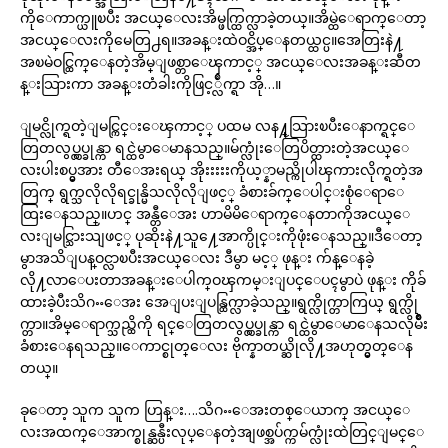
ကိုေကာက္ယူၿပီး အငယ္ေလးအိမ္ဖက္ထြက္လာခဲ့တယ္။အိမ္ထဲေရာက္ေတာ့
အငယ္ေလးကိုမေတြ႕ရ။အခန္းထဲဝင္အိပ္ေနတယ္ထင္ပ။အေတြးနဲ႔
အၿမဲဝင္ထြက္ေနတဲ့အိမ္ျဖစ္တာေၾကာင့္ အငယ္ေလးအခန္းဆီတ
န္းသြားကာ အခန္းတံခါးကိုဖြင့္လ်ဳက္ရာ အို…။
ျမင္လိုက္ရတဲ့ျမင္ကြင္းေၾကာင့္ ပထမ လန႔္သြားၿပီးေနာက္ရင္ေ
တြတလွပ္လွပ္ခုန္ကာ ရင္ထဲမွာေမာနသည္။မ်က္လုံးေတြပိတ္ထားတဲ့အငယ္ေ
လးပါးစပ္မွအား တီေအးရယ္ အိုးးးးးကိုယ့္နာမည္ကိုပါၾကားလိုက္ရတဲ့အ
တြက္ ရွက္သလိုလိုရင္ခုန္မိသလိုလိုျဖင့္ ခံစားခ်က္ေပါင္းစုံေရာေ
ထြးေနသည္။ဟင္ အန္တီေအး ဟာမိမိေရာက္ေနတာကိုအငယ္ေ
လးျမင္သြားသျဖင့္ ပုဆိုးနဲ႔သူ႔ေအာက္ပိုင္းကိုဖုံးေနသည္။ဒီေတာ့
မွာအသိျပန္ဝင္လာၿပီးအငယ္ေလး ဒီမွာ မင့္ ဖုန္း က်န္ေနခဲ့
လို႔လာေပးတာအခန္းေပါက္ဝၾကမ္းျပင္ေပၚမွာပဲ ဖုန္း ကိုခ်
ထားခဲ့ပီးသိဂႌေအး အေျပးျပန္ထြက္လာခဲ့သည္။ရွက္လိုက္တာကြယ္ ရွက္လို
က္တာ။အိမ္ေရာက္သည္ထိကို ရင္ေတြတလွပ္လွပ္ခုန္ကာ ရင္ထဲမွာေမာေနသလိုမ်ိဳး
ခံစားေနရသည္။ေကာင္စုတ္ေလး ဗိုက္နာတယ္ဆိုလို႔အဟုတ္မွတ္ေန
တယ္။
ခုေတာ့ သူက သူက ဟြန္း….သိဂႌေအးတစ္ေယာက္ အငယ္ေ
လးအထက္ေအာက္စုန္ဆန္ပီးလုပ္ေနတဲ့အျဖစ္အပ်က္ကမ်က္လုံးထဲတြင္ျမင္ေ