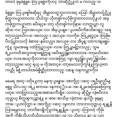
တာလဲ ခုမွခ်စ္သူေတြျဖစ္တာကိုဟင္ ဘာဆိုင္လို႔လဲ မ ကလည္း။
ခ်စ္သူေတြျဖစ္ခါစဆိုရင္ အိမ္သာတတ္ရဘူးလားအင္ ဪ အိမ္သာတတ္ခ်င္လို႔
ဗိုက္တကယ္နာတာလား သိပါဘူး ဟိုတစ္ခါကလိုဗိုက္နာတာလားလို႔ဟဲ အခု
ကဗိုက္တကယ္နာတာ ၿပီးရင္ေတာ့ ဟိုတစ္ခါကလိုနာေလာက္တယ္ဘာ လူ
ဆိုးေလး သြားအငယ္ေလး အိမ္ျပန္ေျပးၿပီးကိစၥဝိစၥရွင္းရေ
တာ့သည္။သိဂႌေအးလည္း အငယ္ေလးကိုေတြ႕ရင္ရင္ေတြဖိုၿ
ပီးငယ္သြားသလို ခံစားေနမိသည္။ အငယ္ေလး အိပ္ခန္းထဲကအျဖစ္အပ်
က္နဲ႔ သူမအခန္းထဲတြင္အငယ္ေလးေတြ႕ျမင္သြားသည့္ သူမ
ရဲ႕ပကတိအလွတရား။ရွက္လြန္းၿပီးရင္ခုန္သြားတာလားေတာ့မသိ။အင
ယ္ေလးအေပၚကိုတဒဂၤေလးအတြင္းမွာ ရင္ခုန္စြာျဖင့္ခ်စ္သြားမိေ
တာ့သည္။ေမာင္ ရယ္ မ ကိုအထင္ေတာ့မေသးလိုက္ပါနဲ႔ကြယ္။တ
ကယ္ကို ခ်စ္ခဲ့တာပါ။အခ်စ္စိတ္ဆိုတာကလည္းဆန္းၾကယ္တာကိုး။
မမေရ အဝင္းတို႔ေတာ့ မနက္ျဖန္မွာေအာက္ပိုင္းဆင္းရဦးမွာညီမျ
ဖစ္သူ သိဂႌဝင္းရဲ႕ စကားေၾကာင့္သိဂႌေအး ရဲ႕အေတြစေတြကျ
ပတ္ေတာက္သြားသည္။အေစာႀကီးရွိေသးတယ္ ဆိုင္သိမ္းခဲ့ၿပီလား
ဟုတ္တယ္ စိတ္မၾကည္တာနဲ႔ ေစာေစာသိမ္းခဲ့တာေနပါဦး ခုနနင္
ဘာေျပာလိုက္တာ ေအာက္ပိုင္းဆင္းမွာလား ဘာလားဟုတ္တယ္ ရန္ကုန္ကို
သြားရမွာဟင္ ဘာကိစၥရွိလို႔လဲရန္ကုန္ကိုေျပာင္းသြားတဲ့ ကိုမိုး
အကို ကိုစိုးသီဟကိုသိတယ္မလားအင္းေလ သိတယ္ နင့္ေယာ