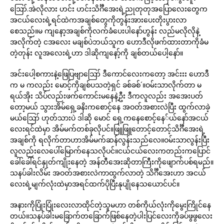
ဪ.အဲလိုလား ဟင်း ဟင်းသိင်္ဂီအေးရဲ့ညုတုတုအပြောလေးတွေက
အငယ်လေးရဲ့ရင်ထဲကအချစ်တွေကိုတွန်းအားပေးတိုးပွားလာ
စေသည်။မ ကျနော့အချစ်ကိုလက်ခံပေးပါနော်ဟွန်း လည်မလိုလိုနဲ့
အလိုက်တဲ့ ငအလေး မချစ်ပဲဘယ်သူက ဟောဒီလိုဖက်ထားတာကိုခံမ
တဲ့တုန်း လူအလေးရဲ့ဟာ ဒါဆိုကျနော့်ကို ချစ်တယ်ပေါ့နော်။
အင်းပေါ့စကားနဲ့ဖြေပြဗျာဪ ဒီကောင်လေးကတော့ အင်းးး ဟောဒီ
က မ ကလည်း မောင့်ကိုချစ်ပသတဲ့ရှင် ခစ်ခစ်´။ဝမ်းသာလိုက်တာ မ
ရယ်အိုး သိပ်လည်းဖက်ကောင်းမနေနဲ့ဦး ဒီကလူလည်း အအေးပတ်
တော့မယ် သွားအိမ်ရှေ့ခနိးကစောင့်နေ အဝတ်အစားလဲပြီး ထွက်လာခဲ့
မယ်ဪ ဟုတ်သားပဲ ဒါဆို မောင် ရှေ့ကနေစောင့်နေ်ယ်နော်အငယ်
လေးရင်ထဲမှာ အိမ်မက်တစ်ခုလိုပင်။ဖြူဖြူတောင့်တောင့်သိင်္ဂီအေးရဲ့
အချစ်ကို ရလိုက်တာဟာအိမ်မက်ဆန်လွန်းသည်လေ။ဝမ်းသာလွန်းပြီး
လူလည်းလေပေါ်မြောက်နေသလိုပင်။ငယ်ငယ်လေးကတည်းကပြောင်
ခေါ်ခေါ်ရင်နှုတ်ကျိုးနေတဲ့ အန်တီအေးဆိုတာကြီးကိုဖျောက်ပစ်ရမည်။
သနပ်ခါးလိမ်း အဝတ်အစားလဲကာထွက်လာတဲ့ သိင်္ဂီအေးဟာ အငယ်
လေးရဲ့မျက်လုံးထဲမှာအရင်ထက်ပိုပြီးနုပျိုနေသယောင်ပင်။
အနားကိုပြုံးပြုံးလေးလာထိုင်တဲ့သူမဟာ တစ်ကိုယ်လုံးကိုမွေးကြိုင်နေ
တယ်။သနပ်ခါးမခြောက်တခြောက်ဖြစ်နေတဲ့ပါးပြင်လေးကိုခပ်ဖွဖွလေး