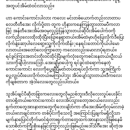
အတူပင်အိမ်ထဲဝင်လာသည်။
ဟာ ကောင်းကောင်းပါလား ကလေး မင်းတစ်ယောက်တည်းလာတာပ
လေတီတီအေး လိုက်ပို့တာ တူက ဟိုနားကနေကြန်တွားတာမပီကလာ
ဖြင့် အန်တီအေးအိမ်အဝမှလှည့်ပြန်သွားတယ်ဆိုပီးအိမ်ပေါက်ဝကို
လက်ညိုးလေးထိုးထိုးပြီးပြောနေရှာတယ်။အိမ်ထဲမှာဟိုပြေးလိုက်ဒီပြေး
လိုက်နဲ့ဆော့ပါလေရော့။သူ့ကိုလိုက်ထိန်း့နေရင်းတောင်ကိုယ်ပါမော
လာတယ်။အတော်လေးကြာတော့ ကလေးလည်းမောလာပုံရတယ်။
ရင်ခွင်ကြားအတင်းတိုးဝင်ထိုင်ပြီးမျက်လုံးတွေကစင်းနေတယ်။ဦးငယ်
သားကိုချီပါ့လားဪ..အေးချီမှာပေါ့ကွ ရင်ခွင်ထဲရောက်နေတဲ့
ကောင်းကောင်း လေးကိုပွေ့ချီပြီမတ်တပ်ထရပ်လိုက်ကာ သူ့အကြိုက်
ပွေ့လွုပ်ပီးပေးလိုက်တယ်။မကြာပါဘူး အိပ်ပျော်သွားတယ်။ဒီကလေး
ကိုချစ်တာက အဲ့ဒါလေးတွေလည်းပါတယ်။
သူအိပ်ချင်ပီဆိုတခြားကလေးတွေလိုမညစ်ဘူး။ဒီလိုလေးလှုပ်ပေးခိုင်း
တာပဲရှိတယ်။ကောင်းကောင်း လေးအိပ်သွားတော့အငယ်လေးလည်း
ရှက်တာတွေအားနာတာတွေကိုဘေးချိတ်ကာ တီအေးအိမ်ကိုလှမ်းလာခဲ့
တယ်။လာချင်တာက တစ်ပိုင်းကိုသေလို့ အကြောင်းပြချက်မရှိလို့သာ
မျက်နှာပြောင်တိုက်မဝင်ရဲတာ။ရှက်တာတွေထက်အားနာသလိုဖြစ်နေမိ
သောစိတ်ကကြီးစိုးနေခြင်းကြာင့်လည်းဖြစ်မည်။ဒေါ်သိင်္ဂီအေး ဆိုတဲ့အ