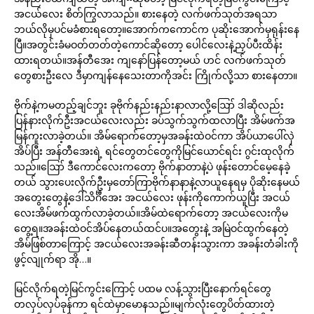
အငယ်လေး စိတ်ကြွလာသည်။ စားနေတဲ့ လက်ဖက်သုတ်အရသာ
ဘယ်လိုမှပင်မခံစားရတော့။အောက်ကကောင်က ပုဆိုးအောက်မှရုန်းနေ
ပြီ။အတွင်းခံမဝတ်တတ်တဲ့ကောင်ဆိုတော့ ပေါင်လေးနဲ့ညှပ်ပီးထိန်း
ထားရတယ်။အန်တီအေး ကျနော်ပြန်တော့မယ် ဟင် လက်ဖက်သုတ်
တွေစားဦးလေ ဒီမှာကျန်နေသေးတာကိုအင်း ကြိုက်လို့သာ စားနေတာ။
ဗိုက်နဲ့ကမတည့်ချင်ဘူး ခုဗိုက်နည်းနည်းနာလာလို့ဪ ဒါဆိုလည်း
ပြန်နားလိုက်ဦးအငယ်လေးလည်း ခပ်သွက်သွက်ထလာပြီး အိမ်ဖက်အ
မြန်ကူးလာခဲ့တယ်။ အိမ်ရောက်တော့မှအခန်းထဲဝင်ကာ အိပ်ယာပေါ်လှဲ
အိပ်ပြီး အန်တီအေးရဲ့ ရင်တွေတင်တွေကိုမြင်ယောင်ရင်း ဂွင်းထုလိုက်
သည်။ဪ ဒီကောင်လေးကတော့ ဗိုက်နာတာနဲ့ပဲ ဖုန်းတောင်မေ့နေခဲ့
တယ် သွားပေးလိုက်ဦးမှတော်ကြာဗိုက်နာနာနဲ့လာယူနေရမှ ပိုဆိုးနေမယ်
အတွေးတွေနဲ့ဒေါ်သိင်္ဂီအေး အငယ်လေး ဖုန်းကိုကောက်ယူပြီး အငယ်
လေးအိမ်ဖက်ထွက်လာခဲ့တယ်။အိမ်ထဲရောက်တော့ အငယ်လေးကိုမ
တွေ့ရ။အခန်းထဲဝင်အိပ်နေတယ်ထင်ပ။အတွေးနဲ့ အမြဲဝင်ထွက်နေတဲ့
အိမ်ဖြစ်တာကြောင့် အငယ်လေးအခန်းဆီတန်းသွားကာ အခန်းတံခါးကို
ဖွင့်လျုက်ရာ အို…။
မြင်လိုက်ရတဲ့မြင်ကွင်းကြောင့် ပထမ လန့်သွားပြီးနောက်ရင်တွေ
တလှပ်လှပ်ခုန်ကာ ရင်ထဲမှာမောနသည်။မျက်လုံးတွေပိတ်ထားတဲ့