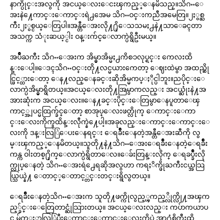
နာက္ပိုင္းအလွကို အငယ္ေလးေငးၾကည့္ေနမိသည္။သိဂႌေ
အးနဲ႔ေကာင္းေကာင္းရဲ႕အေမ သိဂႌဝင္းကညီအမေတြ။၂ႏွစ္ႀ
ကီး၂ႏွစ္ငယ္ေတြပါ။အန္တီေအးလို႔႐ိုေသသမႈ႕နဲ႔သာေခၚတာ
အသက္က သံုးဆယ့္ငါး ဝန္းက်င္ေလာက္ပဲရွိဦးမယ္။
အပ်ိဳႀကီး သိဂႌေအးက အိမ္မွာအိမ္မႈ႕ကိစၥလုပ္ရင္း ကေလးထိ
န္းေပါ့။ေဒၚသိဂႌဝင္းတို႔လင္မယားကေတာ့ ေဈးထဲမွာ အထည္ဆို
င္ဖြင့္ထားေတာ့ ေန႔လည္ေနခင္းဆိုအိမ္မကပ္ႏိုင္ပါဘူး။ညပိုင္းေ
လာက္ပဲအိမ္မွာရွိတယ္။အငယ္ေလးတို႔အြမွာကလည္း အငယ္ဆုံးနဲ႔အ
အားဆုံးက အငယ္ေလး။ေန႔ခင္းပိုင္းေတြမွာေနပူတာေၾ
ကာင့္အျပင္မထြက္ခ်င္ေတာ့ စာအုပ္ေလးဖတ္လိုက္ ေကာင္းေကာ
င္းေလးကိုကူထိန္းလီုက္နဲ႔ေပါ့။အခုလည္းေကာင္းေကာင္းေ
လးကို ဒန္းလြြဲေပးေနရင္း ေရခ်ိဳးေနတဲ့အန္တီေအးဆီကို လွ
မ္းၾကည့္ေနမိတယ္။သူတို႔နဲ႔သိဂႌေအးေရခ်ိဳးေနတဲ့ေရခ်ိဳး
ကန္က ဝါးတစ္႐ိုက္ေလာက္ပဲရွိတာေလ။ေခ်းတြန္းလိုက္ ေရခပ္ခ်ိဳးလို
က္လုပ္ေနတဲ့ သိဂႌေအးရဲ႕ေရဆိုအလွဟာ ကရႈိက္ဖိုႀကီးငယ္အသြ
ယ္သြယ္နဲ႔ ေတာင့္ေတာင့္တင္းတင္းရွိလွတယ္။
ေရခ်ိဳးေနတဲ့သိဂႌေအးက သူတို႔ဖက္ကိုလွည့္ၾကည့္လိုက္လို႔အၾက
ည့္ခ်င္းေတြေတာင္ဆုံသြားတယ္။ အငယ္ေလးလည္း ကပ်ာကယာပ
င္ မ်က္ႏွာလြြဲပီးေကာင္းေကာင္းေလးကိုပဲ အာ႐ုံစိုက္ပီးထိ