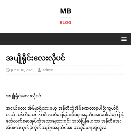
MB
BLOG
အပျိုရိုင်းလေးလိုပင်
June 30, 2021
admin
အပျိုရိုင်းလေးလိုပင်
အငယ်လေး အိမ်မှာရှိလားဟေ့ အန်တီတို့အိမ်ခဏလာခဲ့ပါဦးကွယ်ရှိ
တယ် အန်တီအေး လာပီ လာပီခြေရင်းအိမ်မှ အန်တီအေးခေါ်သံကြောင့်
ဖတ်လက်စစာအုပ်ကိုအသာချထားရင်း အသံပြန်ပေးကာ အန်တီအေး
အိမ်ဖက်ထွက်ခဲ့လိုက်သည်။အန်တီအေး ဘာခိုင်းစရာရှိလို့လဲ