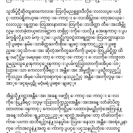
သူအိပ္ခ်င္ပီဆိုတျခားကေလးေတြလိုမညစ္ဘူး။ဒီလိုေလးလႈပ္ေပးခို
င္းတာပဲရွိတယ္။ေကာင္းေကာင္း ေလးအိပ္သြားေတာ့အငယ္ေ
လးလည္းရွက္တာေတြအားနာတာေတြကိုေဘးခ်ိတ္ကာ တီေအးအိမ္ကို
လွမ္းလာခဲ့တယ္။လာခ်င္တာက တစ္ပိုင္းကိုေသလို႔ အေၾကာင္းျပ
ခ်က္မရွိလို႔သာ မ်က္ႏွာေျပာင္တိုက္မဝင္ရဲတာ။ရွက္တာေတြထက္အားနာသ
လိုျဖစ္ေနမိေသာစိတ္ကႀကီးစိုးေနျခင္းၾကာင့္လည္းျဖစ္မ
ည္။ေဒၚသိဂႌေအး ဆိုတဲ့အကိတ္မႀကီးကိုျမင္ေတြ႕ခ်င္စိတ္က ထိ
န္းမႏိုင္သိမ္းမရ။ခုေတာ့ ေကာင္းေကာင္း ေလးကိုေက်းဇူးတ
င္ရမည္။သူ႔ေၾကာင့္အေၾကာင္းျပခ်က္ရသြားတာကိုး။အိပ္ေပ်ာ္
သြားေသာ ကေလးကိုခ်ီရင္း အန္တီေအး အိမ္ဖက္ကိုေျခဦးလွည့္လို
က္မိသည္။ အိမ္ေပါက္ဝေရာက္ေနသည့္တိုင္ အန္တီေအးကိုလွမ္းေ
အာ္ေခၚရမည္ကို မဝံ့မရဲျဖစ္ေနျဖင့္။
အိမ္ထဲသို႔ဝင္ကာအန္တီေအး အခန္းဖက္ကို ေကာင္းေကာင္း ေလး
ကိုေပြ႕ခ်ီရင္းလွမ္းသြားလိုက္သည္။အန္တီေအးအခန္းတံခါးပိတ္မ
ထားတာေၾကာင့္ ကေလးကိုဝင္သိပ္ေပးထားခဲ့မယ္ဆိုတဲ့အေတြးနဲ႔
အခန္းတံခါးေရွ႕တည့္တည့္ေရာက္တဲ့အခါမွာေတာ့ တံခါးဝကိုေ
က်ာေပးကာ ထဘီရင္လ်ားနဲ႔သနပ္ခါးေသြးေနေသာ အန္တီေအးရဲ႕ေနာ
က္ေက်ာအလွနဲ႔အတူ ေက်ာက္ျပင္ေပၚသနပ္ခါးတုံးေလးတင္ၿ