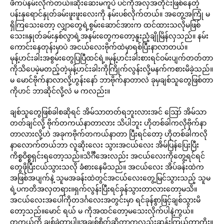
ဖိကပ်နမ်းလိုက်တယ်။ဆိုးဆေးမကူပဲ ပင်ကိုအလှအတိုင်းဖြစ်နေတဲ့
ပန်းနုရောင်နှုတ်ခမ်းဖူးဖူးလေးကို နမ်းပစ်လိုက်တယ်။ အတွေ့အကြုံ မ
ရှိကြသေးတော့ လျှာတွေရဲ့စွမ်းဆောင်အားက ထင်ထားသလိုမဖြစ်
သေး။နှုတ်ခမ်းနှစ်လွာရဲ့အနမ်းတွေကတော့နူးညံ့ချိုမြိန်လှသည်။ နမ်း
ကောင်းနေတုန်းမှာပဲ အငယ်လေးဗိုက်ထဲမှာရစ်ပြီးနာလာတယ်။
မုန့်ဟင်းခါးအစွမ်းတွေပြပြီထင်ရဲ့။မုန့်ဟင်းခါးစားရင်ဝမ်းပျက်တတ်တာ
ကိုသိပေမဲ့မတည့်တဲ့မုန့်ဟင်းခါးကိုကြိုက်လွန်းလို့မနက်ကစားမိခဲ့သည်။
မ မောင်ဗိုက်နာလာလို့ဟွန်းနော် ဘာဗိုက်နာတာလဲ ခုမှချစ်သူတွေဖြစ်တာ
ကိုဟင် ဘာဆိုင်လို့လဲ မ ကလည်း။
ချစ်သူတွေဖြစ်ခါစဆိုရင် အိမ်သာတတ်ရဘူးလားအင် ဪ အိမ်သာ
တတ်ချင်လို့ ဗိုက်တကယ်နာတာလား သိပါဘူး ဟိုတစ်ခါကလိုဗိုက်နာ
တာလားလို့ဟဲ အခုကဗိုက်တကယ်နာတာ ပြီးရင်တော့ ဟိုတစ်ခါကလို
နာလောက်တယ်ဘာ လူဆိုးလေး သွားအငယ်လေး အိမ်ပြန်ပြေးပြီး
ကိစ္စဝိစ္စရှင်းရတော့သည်။သိင်္ဂီအေးလည်း အငယ်လေးကိုတွေ့ရင်ရင်
တွေဖိုပြီးငယ်သွားသလို ခံစားနေမိသည်။ အငယ်လေး အိပ်ခန်းထဲက
အဖြစ်အပျက်နဲ့ သူမအခန်းထဲတွင်အငယ်လေးတွေ့မြင်သွားသည့် သူမ
ရဲ့ပကတိအလှတရား။ရှက်လွန်းပြီးရင်ခုန်သွားတာလားတော့မသိ။
အငယ်လေးအပေါ်ကိုတဒင်္ဂလေးအတွင်းမှာ ရင်ခုန်စွာဖြင့်ချစ်သွားမိ
တော့သည်။မောင် ရယ် မ ကိုအထင်တော့မသေးလိုက်ပါနဲ့ကွယ်။
တကယ်ကို ချစ်ခဲ့တာပါ။အချစ်စိတ်ဆိုတာကလည်းဆန်းကြယ်တာကိုး။