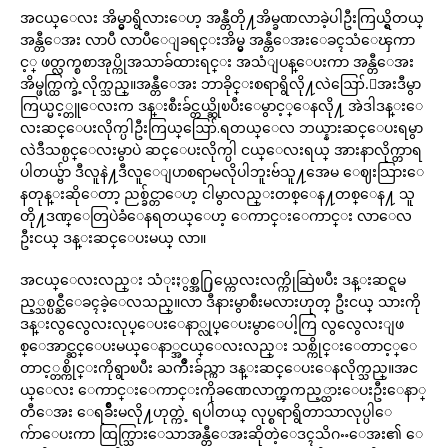
အငယ္ေလး အိမ္မွာရွိလားေဟ့ အန္တီတို႔အိမ္ခဏလာခဲ့ပါဦးကြယ္ရွိတယ္
အန္တီေအး လာပီ လာပီေျခရင္းအိမ္မွ အန္တီေအးေခၚသံေၾကာ
င့္ ဖတ္လက္စစာအုပ္ကိုအသာခ်ထားရင္း အသံျပန္ေပးကာ အန္တီေအး
အိမ္ဖက္ထြက္ခဲ့လိုက္သည္။အန္တီေအး ဘာခိုင္းစရာရွိလို႔လဲဪ.ေအးဒီမွာ
ကြယ္မင့္တူေလးက ဒန္းစီးခ်င္တယ္ဆိုၿပီးေမွာင့္ေနလို႔ အဲဒါဒန္းေ
လးဆင္ေပးလိုက္ပါဦးကြယ္ဪ.ရတယ္ေလ ဘယ္နားဆင္ေပးရမွာ
လဲဒီသစ္ပင္ေလးမွာပဲ ဆင္ေပးလိုက္ပါ ငယ္ေလးရယ္ အားနာလိုက္တာရ
ပါတယ္ဗ်ာ ဒီလူနဲ႔ဒီလူေျပာစရာမလိုပါဘူးဗ်သူ႔အေမ ေဈးသြားေ
နတုန္းဆိုေတာ့ ညစ္ခ်င္တာေဟ့ ငါမွာလည္းတစ္ေန႔တစ္ေန႔ သူ
တို႔ဒဏ္ေတြပဲခံေနရတယ္ေဟ့ ေကာင္းေကာင္း လာေလ
ဦးငယ္ ဒန္းဆင္ေပးမယ္ လာ။
အငယ္ေလးလည္း သံုးႏွစ္အ႐ြယ္ကေလးလက္ကိုဆြဲၿပီး ဒန္းဆင္ရမ
ည့္သစ္ပင္ဆီေခၚခဲ့ေလသည္။လာ ဒီနားမွာစီးမလားဟုတ္ ဦးငယ္ သားကို
ဒန္းလွလွေလးလုပ္ေပးေနာ္လုပ္ေပးမွာေပါ့ကြ လွလွေလးျဖ
စ္ေအာင္ဆင္ေပးမယ္ေနာ္အငယ္ေလးလည္း သစ္ကိုင္းေတာင့္ေ
တာင့္တစ္ကိုင္းကိုရွာၿပီး ႀကိဳးခ်ည္ကာ ဒန္းဆင္ေပးေနလိုက္သည္။အင
ယ္ေလး ေကာင္းေကာင္းကိုခဏေလာက္ၾကည့္ထားေပးဦးေနာ္
တီေအး ေရခ်ိဳးမလို႔ဟုတ္ကဲ့ ရပါတယ္ လုပ္စရာရွိတာသာလုပ္ပါေ
က်ာေပးကာ ထြက္သြားေသာအန္တီေအးဆိုတဲ့ေဒၚသိဂႌေအး၏ ေ