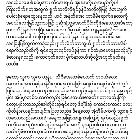
အငယ်လေးပါးစပ်မှအား တီအေးရယ် အိုးးးးးကိုယ့်နာမည်ကိုပါ
ကြားလိုက်ရတဲ့အတွက် ရှက်သလိုလိုရင်ခုန်မိသလိုလိုဖြင့် ခံစားချက်
ပေါင်းစုံရောထွေးနေသည်။ဟင် အန်တီအေး ဟာမိမိရောက်နေတာကို
အငယ်လေးမြင်သွားသဖြင့် ပုဆိုးနဲ့သူ့အောက်ပိုင်းကိုဖုံးနေသည်။ဒီတော့
မှာအသိပြန်ဝင်လာပြီးအငယ်လေး ဒီမှာ မင့် ဖုန်း ကျန်နေခဲ့လို့လာပေး
တာအခန်းပေါက်ဝကြမ်းပြင်ပေါ်မှာပဲ ဖုန်း ကိုချထားခဲ့ပီးသိင်္ဂီအေး
အပြေးပြန်ထွက်လာခဲ့သည်။ရှက်လိုက်တာကွယ် ရှက်လိုက်တာ။အိမ်
ရောက်သည်ထိကို ရင်တွေတလှပ်လှပ်ခုန်ကာ ရင်ထဲမှာမောနေသလိုမျိုး
ခံစားနေရသည်။ကောင်စုတ်လေး ဗိုက်နာတယ်ဆိုလို့အဟုတ်မှတ်နေ
တယ်။
ခုတော့ သူက သူက ဟွန်း….သိင်္ဂီအေးတစ်ယောက် အငယ်လေး
အထက်အောက်စုန်ဆန်ပီးလုပ်နေတဲ့အဖြစ်အပျက်ကမျက်လုံးထဲတွင်
မြင်ယောင်နေတော့သည်။ အငယ်လေး လည်းနောက်တစ်ရက် နေ့လည်
ပိုင်း အိမ်မှာတစ်ယောက်တည်းဖြစ်နေတယ်။စာဖတ်ရတာလည်းကြာ
တော့ပျင်းလာသည်။ခါတိုင်းဆိုရင်တော့ ဒီချိနိဆို ကောင်းကောင်း လေး
ကိုထိန်းပေးရင်းအပျင်းပြေလှသည်။ ဒီနေ့တော့ အဲ့အိမ်ဖက်ကို သွားချင်
လှသော်လည်းမသွားရဲ။မနေ့ကအဖြစ်အပျက်ကြောင့် ရှက်လည်းရှက်
သလိုအားလညိးနာမိသည်။အန်တီအေးကို နာမည်ပါထွက်သွားသည်
အထိကိုဖီးတက်သွားမိတယ်လေ။တွေးနေတုန်းမှာပဲဦးငယ် ဦးငယ်ရေ
ကောင်းကောင်း လေးရဲ့မပီကလာပီကလာချစ်စရာအသံလေးက လူနဲ့