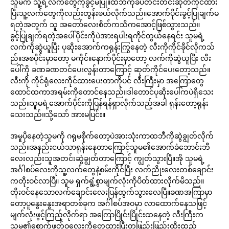
သူမက သူ့ရဲ့လက်တွေကိုခွင့်မပြု။ထဘီကိုခပ်တင်းတင်းဆုတ်ကိုင်ထား
ပြီးသူ့လက်တွေကိုလည်းတွန်းဖယ်လိုက်သည်။အောက်ပိုင်းခွင့်ပြုချက်မ
ရတဲ့အတွက် သူ အတော်လေးစိတ်ကသိကအောင့်ဖြစ်သွားသည်။
ခွင့်ပြုချက်ရတဲ့အပေါ်ပိုင်းကိုပဲအားရပါးရကိုင်တွယ်နေရင်း သူမရဲ့
လက်ကိုဆွဲယူပြီး ပုဆိုးအောက်ကရုန်းကြွနေတဲ့ လီးကိုကိုင်ခိုင်လိုကသ်
ည်။အစပိုင်းမှာတော့ မကိုင်။နောက်ပိုင်းမှာတော့ လက်ကိုဆွဲယူပြီး လီး
ပေါ်ကို ခဏခဏတင်ပေးလွန်းတာကြောင့် ဆုတ်ကိုင်ပေးတော့သည်။
လီးကို ကိုင်ရုံလေးကိုင်ထားပေးတာကိုပင် လီးကြီးမှာ အကြောတွေ
ထောင်ထကာအရမ်းကိုတောင်နေသည်။ဒါတောင်ပုဆိုးပေါ်ကပဲရှိသေး
သည်။သူမရဲ့အောက်ပိုင်းကိုပြန်ရန်ရှာလိုက်သည့်အခါ ရုန်းတော့ရုန်း
သေးသည်။သို့သော် အားမပြင်း။
အမူပိုနေတဲ့သူမကို ဂရုမစိုက်တော့ပဲအားသုံးကာထဘီကိုဆွဲချွတ်လိုက်
သည်။အနည်းငယ်သာရုန်းနေတာကြောင့်သူမ၏အောက်ခံဘောင်းဘီ
လေးလည်းသူအတင်းဆွဲချွတ်တာကြောင့် ကျွတ်သွားပြီ။အို သူမရဲ့
အင်္ဂါစပ်လေးကိုသူ့လက်တွေနဲ့စမ်းကိုင်ပြီး လက်ညိုးလေးတစ်ချောင်း
ကတိုးဝင်လာပြီ။ သူမ ရှက်ရွံ့စွာမျက်လုံးကိုပိတ်ထားလိုက်မိသည်။
တိုးဝင်နေသောလက်ချောင်းလေးပြန်ထွက်သွားလေပြီ။ခဏအကြာမှာ
တော့ပူနွေးနွေးအရာတစ်ခုက အင်္ဂါစပ်အဝမှာ လာထောက်နေသဖြင့်
မျက်လုံးဖွင့်ကြည့်လိုက်ရာ အကြောပြိုင်းပြိုင်းထနေတဲ့ လီးကြီးက
သူမ၏စောက်ဖုတ်ဝလေးကိုတေ့ထားပြီးတဖြည်းဖြည်းထိုးထည့်