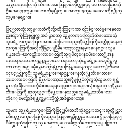
သု႔လက္ေတြကို သိဂႌေအးတြန္းခ်လိုက္သျဖင့္ ေကာင္းစြာမကို
င္မိ။အေပၚႏႈတ္ခမ္းေလးကိုစုပ္လိုက္ ေအာက္ႏႈတ္ခမ္းေလးကိုစုပ္လိုက္
လုပ္ေနရင္း။
ပြင့္ဟလာတဲ့ႏႈတ္ခမ္းဝထဲကိုလွ်ာထိုးသြင္းကာ လွ်ာခ်င္းလိမ္ေနေစသ
ည္။လွ်ာကိုဆြဲစုပ္လိုက္တဲ့အခါမွာေတာ့ သူ႔လက္ေတြကိုထိန္းထားတဲ့
သူမရဲ႕လက္ေတြကအားေပ်ာ့သြားသည္။ႏို႔ေတြကိုဆုတ္ကိုင္ေနတဲ့
လက္ေတြကိုအလိုလိုခြင့္ျပဳမိေတာ့သည္။နမ္းေနရင္း သူမ
ရဲ႕အက်ႌၾကယ္သီးေလးေတြကိုသူျဖဳတ္ေနၿပီ။ေဘာ္လီ အန
က္ေရာင္ေလးတစ္ထည္တည္းသာက်န္ေတာ့တဲ့သူမရဲ႕အေပၚပိုင္အလွ
ဟာ တင္းရင္းမို႔ေမာက္စြာနဲ႔လွပလြန္းေနသည္။ေဘာ္လီကိုအေ
ပၚပင့္တင္လိုက္ၿပီး သူမရဲ႕ပန္းေရာင္သန္းေနတဲ့ႏို႔သီးေသးေ
သးေလးေတြကို စို႔ပါေတာ့သည္။ႏို႔စို႔ခံလိုက္ရတဲ့သူမဟာ ရင္ထဲ
မွာ ႏုံးခ်ိသြားသလိုခံစားေနရသည္။တင္းရင္းလုံးဝန္းတဲ့ ႏို႔ႀ
ကီးေတြကို ဆုတ္နယ္ရင္းစို႔ေပးေနသည္။ သူမရဲ႕ထဘီေလး
ကိုေျဖေလွ်ာ့ခ်ရန္လက္လွမ္းလိုက္တဲ့အခ်ိန္မွာေတာ့။
သူမက သူ႔ရဲ႕လက္ေတြကိုခြင့္မျပဳ။ထဘီကိုခပ္တင္းတင္းဆုတ္ကိုင္ထား
ၿပီးသူ႔လက္ေတြကိုလည္းတြန္းဖယ္လိုက္သည္။ေအာက္ပိုင္းခြင့္ျ
ပဳခ်က္မရတဲ့အတြက္ သူ အေတာ္ေလးစိတ္ကသိကေအာင့္ျဖစ္သြားသ