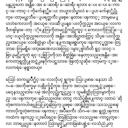
ပန္သည္။ဟာ အန္တီေအး ေဆာရီး ေဆာရီး ရလား ေပး ေပး ေကာ
င္းေကာင္း ကိုက်ေနာ့္ဆီေပး ဘယ္နားသိပ္မွာလဲ ေျပာ က်ေနာ္သိပ္လို
က္ေတာ့မယ္ထဘီေျပရက္ႀကီးျဖစ္ေနတာေၾကာင့္ ဘာမွမေျ
ပာဘဲကေလးကို အငယ္ေလးဆီျပန္ေပးလိုက္သည္။ အငယ္ေလးက
ဒီတစ္ခါမွာေတာ့ ႏို႔ေတြကိုတမင္ပင္ထိကပ္လိုက္ရင္း ကေလးကိုလြြဲေျ
ပာင္းယူလိုက္သည္။ကေလးကို အန္တီေအးအိပ္ယာထက္တြင္ သိပ္ေပးလိုက္သ
ည္။အငယ္ေလးစိတ္ထဲမွာ ဟိုေန႔ကအျဖစ္အပ်က္ေၾကာင့္ရွက္တာေတြ
ဘာေတြမရွိေတာ့။ခဏေလးအတြင္းမွာႏွစ္ခါတိတိ ရွင္းလင္း
စြာျမင္လိုက္ရတဲ့ ရင္ႏွစ္မြြာကိုသာ စိတ္ထဲစြဲေနေတာ့သည္။အန္တီေအး
ကေတာ့ရွက္လို႔ထင္ရဲ႕။နဂိုကပင္အသားေဖြးတဲ့သူဆိုေတာ့မ်က္ႏွာေ
လးကရဲေနရွာတယ္။
ဪ တကယ္အပ်ိဳ႐ိုင္းေလးလိုပင္ ရွက္ေသြးျဖာေနေသာ သိ
ဂႌေအးကိုဖက္နမ္းပစ္လိုက္ခ်င္စိတ္ေတြက အငယ္ေလးရင္ထဲျဖစ္ေ
ပၚေနသည္။ဒါေပမဲ့ အဲလိုလုပ္လိုက္ရင္လည္း သူမစိတ္ဆိုးသြားမွာကိုလ
ည္းေၾကာက္ေနမိသည္။ဒါေတာင္မ ကသိပ္ခ်စ္ဖို႔ေကာင္းတာပဲ ´ဆို
တဲ့စကားကပါးစပ္ကလြြတ္ခနဲထြက္ျဖစ္ေအာင္ထြက္သြားေသးသည္။ၾ
ကားလိုက္ရတဲ့စကားေၾကာင့္ အပ်ိဳႀကီး သိဂႌေအး ရွက္တဲ့ၾကား
ကထဲက ၾကည္ႏူးၿပီးရင္ေတြဖိုသြားေလသည္။ေကာင္စုတ္ေ
လး ဘာရပ္လုပ္ေနတာလဲ သြားမူႏြဲ႕ကာခြၽဲပစ္တဲ့ေလသံညဴ႕တု