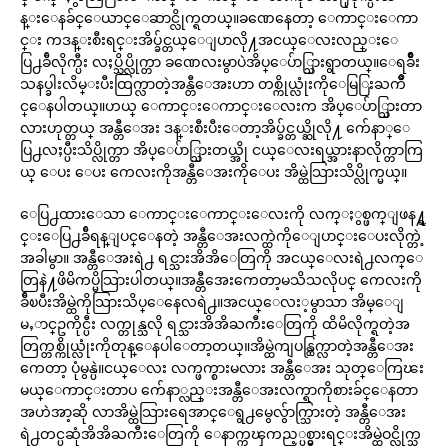
န္းေနခ်င္ေယာင္ေဆာင္လိုက္ရတယ္။ခဏေနေတာ့ ေကာင္းေကာ
င္း ကဒန္းစီးရင္းအိပ္ခ်င္တယ္ေျပာလို႔အငယ္ေလးလည္းေ
ပြ႕ခ်ီလိုက္ပီး လႈပ္သိပ္လိုက္တာ ခဏေလးမွာပဲအိပ္ေပ်ာ္သြားရွာတယ္။ေရခ်ိဳး
သနပ္ခါးလိမ္းပီးထြက္လာတဲ့အန္တီေအးဟာ တစ္ကိုယ္လုံးကိုေမြြးႀကိဳ
င္ေနပါတယ္။ဟယ္ ေကာင္းေကာင္းေလးက အိပ္ေပ်ာ္သြားတာ
လားဟုတ္တယ္ အန္တီေအး ဒန္းစီးပီးေတာ့အိပ္ခ်င္တယ္ဆိုလို႔ က်ေနာ္ေ
ပြ႕လႈပ္ပီးသိပ္လိုက္တာ အိပ္ေပ်ာ္သြားတယ္အို ငယ္ေလးရယ္အားနာလိုက္တာကြ
ယ္ ေပး ေပး ကေလးကိုအန္တီေအးကိုေပး အိမ္ထဲသြားသိပ္လိုက္မယ္။
ေပြ႕ထားေသာ ေကာင္းေကာင္းေလးကို လက္ႏွစ္ဖက္ျဖန႔္ရ
င္းေပြ႕ခ်ီရန္ျပင္ေနတဲ့ အန္တီေအးလက္ထဲကိုေျပာင္းေပးလိုက္တဲ့
အခါမွာ။ အန္တီေအးရဲ႕ ရင္သားအိအိေတြကို အငယ္ေလးရဲ႕လက္ေ
တြနဲ႔ဖိမိကပ္မိသြားပါတယ္။အန္တီေအးကေတာ့မသိသလိုပင္ ကေလးကို
ခ်ီၿပီးအိမ္ထဲကိုသြားသိပ္ေနေလရဲ႕။အငယ္ေလး့မွာသာ အိမ္ေျ
မႇာင္ဥကိုင္ပီး လက္တုန္သလို ရင္သားအိအိႀကီးေတြကို ထိမိလိုက္ရတဲ့အ
တြက္တစ္ကိုယ္လုံးကိုတုန္ေနပါေတာ့တယ္။အိမ္ထဲကျပန္ထြက္လာတဲ့အန္တီေအး
ကေတာ့ ပုံမွန္ပဲ။ငယ္ေလး လက္ဖက္စားမလား အန္တီေအး သုတ္ေကြၽး
မယ္ေကာင္းတာပ က်ေနာ္လည္းအန္တီေအးလက္ရာကိုစားခ်င္ေနတာ
အဟဲအာ့ဆို လာအိမ္ထဲသြားရေအာင္ေရွ႕မွေလွ်ာက္သြားတဲ့ အန္တီေအး
ရဲ႕တင္ပဆုံအိအိႀကီးေတြကို ေနာက္ကၾကည့္ပစ္မွားရင္းအိမ္ထဲဝင္လိုက္သ