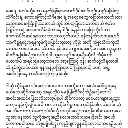
မမရေ အဝင်းတို့တော့ မနက်ဖြန်မှာအောက်ပိုင်းဆင်းရဦးမှာညီမဖြစ်သူ
သိင်္ဂီဝင်းရဲ့ စကားကြောင့်သိင်္ဂီအေး ရဲ့အတွေစတွေကပြတ်တောက်သွား
သည်။အစောကြီးရှိသေးတယ် ဆိုင်သိမ်းခဲ့ပြီလားဟုတ်တယ် စိတ်မ
ကြည်တာနဲ့ စောစောသိမ်းခဲ့တာနေပါဦး ခုနနင်ဘာပြောလိုက်တာ
အောက်ပိုင်းဆင်းမှာလား ဘာလားဟုတ်တယ် ရန်ကုန်ကိုသွားရမှာဟင်
ဘာကိစ္စရှိလို့လဲရန်ကုန်ကိုပြောင်းသွားတဲ့ ကိုမိုး အကို ကိုစိုးသီဟကိုသိ
တယ်မလားအင်းလေ သိတယ် နင့်ယောကျာၤးရအကိုလေအင်း ခုသူက
ဓါးထိုးမှု့ဖြစ်လို့တဲ့ဟယ်အဲ့ဒါ သူ့မှာလည်းဆွေမျိုးဆိုလို့ ကိုမိုးတစ်
ယောက်ပဲ အရင်းရှိတော့တာလေ အာ့ကြောင့် ဖုန်း ဆက်လို့သိရတာဒါ
ဆို နင်တို့လင်မယား ရန်ကုန်မှာကြာမှာပေါ့ကြာမှာပေါ့ မမရဲ့ အမှု့
အခင်းဖြစ်နေတာဆိုတော့ ကြာမှာပေါ့။
ဒါဆို ဆိုင်နဲ့ကောင်းကောင်းလေးကသားကိုတော့ အဝင်းခေါ်သွားမှရ
မယ်လေ ဆိုင်ကတော့ အရင်လိုပဲ မမ ပြန်ထိုင်လိုက်ဦးပေါ့အေးပါ
အဝင်းအဆင်ပြေသလိုသာလုပ်ခဲ့ပါ ဆိုင်ကတော့ နင်ယောကျာၤးရသွား
တော့မှ နင့်ကိုလွဲပေးလိုက်တာပဲ ဆိုင်ကိစ္စကတော့ငါနိင်ပါတယ်အင်း ဟို
အငယ်လေးလည်းကျောင်းပီးလို့ အလုပ်လျှောက်တုန်းပဲရှိသေးတာလေ
သူအားနေတာပဲ သူ့ကိုအကူအညီလေးတောင်းရမှာပေါ့အင်း အငယ်
လေးကရပါတယ် ကိစ္စမရှိပါဘူး ကူညီချင်လွန်းလို့တောင်ခက်နေဦးမယ်