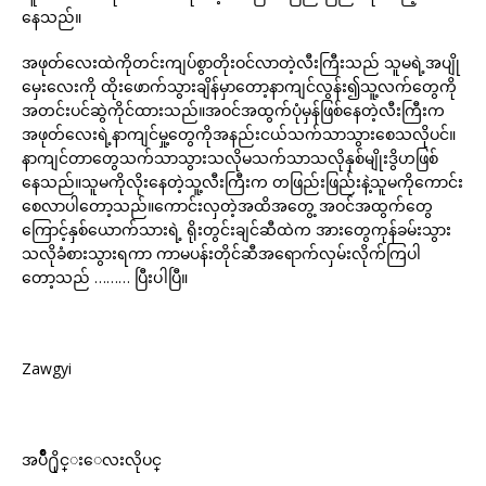
နေသည်။
အဖုတ်လေးထဲကိုတင်းကျပ်စွာတိုးဝင်လာတဲ့လီးကြီးသည် သူမရဲ့အပျို
မှေးလေးကို ထိုးဖောက်သွားချိန်မှာတော့နာကျင်လွန်း၍သူ့လက်တွေကို
အတင်းပင်ဆွဲကိုင်ထားသည်။အဝင်အထွက်ပုံမှန်ဖြစ်နေတဲ့လီးကြီးက
အဖုတ်လေးရဲ့နာကျင်မှု့တွေကိုအနည်းငယ်သက်သာသွားစေသလိုပင်။
နာကျင်တာတွေသက်သာသွားသလိုမသက်သာသလိုနှစ်မျိုးဒွိဟဖြစ်
နေသည်။သူမကိုလိုးနေတဲ့သူ့လီးကြီးက တဖြည်းဖြည်းနဲ့သူမကိုကောင်း
စေလာပါတော့သည်။ကောင်းလှတဲ့အထိအတွေ့ အဝင်အထွက်တွေ
ကြောင့်နှစ်ယောက်သားရဲ့ ရိုးတွင်းချင်ဆီထဲက အားတွေကုန်ခမ်းသွား
သလိုခံစားသွားရကာ ကာမပန်းတိုင်ဆီအရောက်လှမ်းလိုက်ကြပါ
တော့သည် ……… ပြီးပါပြီ။
Zawgyi
အပ်ိဳ႐ိုင္းေလးလိုပင္