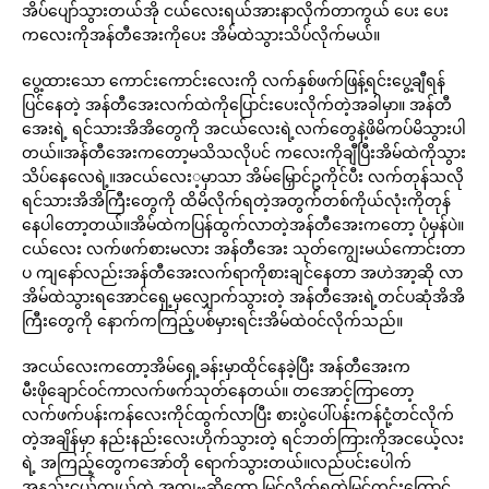
အိပ်ပျော်သွားတယ်အို ငယ်လေးရယ်အားနာလိုက်တာကွယ် ပေး ပေး
ကလေးကိုအန်တီအေးကိုပေး အိမ်ထဲသွားသိပ်လိုက်မယ်။
ပွေ့ထားသော ကောင်းကောင်းလေးကို လက်နှစ်ဖက်ဖြန့်ရင်းပွေ့ချီရန်
ပြင်နေတဲ့ အန်တီအေးလက်ထဲကိုပြောင်းပေးလိုက်တဲ့အခါမှာ။ အန်တီ
အေးရဲ့ ရင်သားအိအိတွေကို အငယ်လေးရဲ့လက်တွေနဲ့ဖိမိကပ်မိသွားပါ
တယ်။အန်တီအေးကတော့မသိသလိုပင် ကလေးကိုချီပြီးအိမ်ထဲကိုသွား
သိပ်နေလေရဲ့။အငယ်လေး့မှာသာ အိမ်မြှောင်ဥကိုင်ပီး လက်တုန်သလို
ရင်သားအိအိကြီးတွေကို ထိမိလိုက်ရတဲ့အတွက်တစ်ကိုယ်လုံးကိုတုန်
နေပါတော့တယ်။အိမ်ထဲကပြန်ထွက်လာတဲ့အန်တီအေးကတော့ ပုံမှန်ပဲ။
ငယ်လေး လက်ဖက်စားမလား အန်တီအေး သုတ်ကျွေးမယ်ကောင်းတာ
ပ ကျနော်လည်းအန်တီအေးလက်ရာကိုစားချင်နေတာ အဟဲအာ့ဆို လာ
အိမ်ထဲသွားရအောင်ရှေ့မှလျှောက်သွားတဲ့ အန်တီအေးရဲ့တင်ပဆုံအိအိ
ကြီးတွေကို နောက်ကကြည့်ပစ်မှားရင်းအိမ်ထဲဝင်လိုက်သည်။
အငယ်လေးကတော့အိမ်ရှေ့ခန်းမှာထိုင်နေခဲ့ပြီး အန်တီအေးက
မီးဖိုချောင်ဝင်ကာလက်ဖက်သုတ်နေတယ်။ တအောင့်ကြာတော့
လက်ဖက်ပန်းကန်လေးကိုင်ထွက်လာပြီး စားပွဲပေါ်ပန်းကန်ငုံ့တင်လိုက်
တဲ့အချိန်မှာ နည်းနည်းလေးဟိုက်သွားတဲ့ ရင်ဘတ်ကြားကိုအငယ်ေ့လး
ရဲ့ အကြည့်တွေကအော်တို ရောက်သွားတယ်။လည်ပင်းပေါက်
အနည်းငယ်ကျယ်တဲ့ အကျႌဆိုတော့ မြင်လိုက်ရတဲ့မြင်ကွင်းကြောင့်