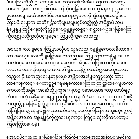
ပီးေသြးလိုက္တိုင္းလႈပ္ရမ္းေနတဲ့တင္ပါးအိအိေတြဟာ အသက္ရႉ
မွားေစ႐ုံမက တဏွာစိတ္ေတြကိုပင္ထန္သြားေစသည္။ၾကည့္ေကာ
င္းတာနဲ႔ အသံမေပးမိပဲေငးၾကည့္ေနလိုက္မိသည္။သနပ္ခါးေ
သြးၿပီးေနာက္ ထဘီရင္လ်ားကိုျပန္ျပင္ၿပီးဝတ္လိုက္တဲ့အခ်ိန္မွာပဲ သူမ
ရဲ႕ေရွ႕တြင္ရွိေနတဲ့ကိုယ္လုံးေပၚမွန္ထဲမွတစ္ဆင့္ ရင္သားေဖြးေဖြးေတြ
ကိုလွစ္ဟျပလိုက္သလိုပင္ျမင္ေတြ႕လိုက္ေလသည္။
အငယ္ေလးျမင္ေတြ႕သလိုပင္ သူမလည္းမွန္ထဲမွကေလးခ်ီထားေ
သာ အငယ္ေလးကိုျမင္သြားေလသည္။ေတြ႕သြားတာနဲ႔ျပာျပာ
သလဲပင္ေကာင္းေကာင္း ေလးကအိပ္ေပ်ာ္သြားတာကိုး ေပး
ေပး ကေလးကိုဟုတ္ပ ကေလးအိပ္သြားတာနဲ႔ လာသိပ္တာအငယ္ေလး
လည္း ခိုးၾကည့္ေနတုန္းမွာ အန္တီေအးနဲ႔ပက္ပင္းတိုးသြား
တာေၾကာင့္ ေတာင္စဥ္ေရမရစကားေတြတတြတ္တြတ္ေျပာကာ
ကေလးကိုအန္တီေအးဆီသို႔ကူးေျပာင္းအေပးမွာေတာ့ ထဘီရင္
လ်ားထားတဲ့ အန္တီေအးရဲ႕ရင္ဘတ္ကိုလက္နဲ႔ထိ႐ုံမက လက္မွာဝတ္ထားတဲ့ ဖန္စီ
လက္ပတ္ရဲ႕အခြၽန္ခ်ိတ္နဲ႔ထဘီညႇိၿပီးပါလာတာေၾကာင့္ ထဘီစ
ကိုဆြဲခြၽတ္သလိုျဖစ္သြားကာထဘီကေျပေလ်ာ့က်သြားသည္။သို႔ေပမဲ့
အန္တီေအးဟာ အျမန္ထိုင္ခ်လိုက္တာေၾကာင့္ ကြင္းလုံးလိုက္ေတာ့မ
ကြၽတ္သြားေပမဲ့။
အေပၚပိုင္းရင္သားေဖြးေဖြးေတြကိုေတာ့အေသအခ်ာပင္ျမင္လိုက္ရျ