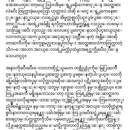
အေအးပတ္ေတာ့မယ္ သြားအိမ္ေရွ႕ခနိးကေစာင့္ေန အဝတ္အစား
လဲၿပီး ထြက္လာခဲ့မယ္ဪ ဟုတ္သားပဲ ဒါဆို ေမာင္ ေရွ႕ကေနေစာ
င့္ေန္ယ္ေနာ္အငယ္ေလးရင္ထဲမွာ အိမ္မက္တစ္ခုလိုပင္။ျဖဴျဖဴေတာင့္ေ
တာင့္သိဂႌေအးရဲ႕အခ်စ္ကို ရလိုက္တာဟာအိမ္မက္ဆန္လြန္းသည္ေလ။ဝမ္း
သာလြန္းၿပီး လူလည္းေလေပၚေျမာက္ေနသလိုပင္။ငယ္ငယ္ေ
လးကတည္းကေျပာင္ေခၚေခၚရင္ႏႈတ္က်ိဳးေနတဲ့ အန္တီေအးဆို
တာႀကီးကိုေဖ်ာက္ပစ္ရမည္။သနပ္ခါးလိမ္း အဝတ္အစားလဲကာထြက္လာတဲ့
သိဂႌေအးဟာ အငယ္ေလးရဲ႕မ်က္လုံးထဲမွာအရင္ထက္ပိုၿပီးႏုပ်ိဳေန
သေယာင္ပင္။
အနားကိုၿပဳံးၿပဳံးေလးလာထိုင္တဲ့သူမဟာ တစ္ကိုယ္လုံးကိုေမြြးႀကိဳ
င္ေနတယ္။သနပ္ခါးမေျခာက္တေျခာက္ျဖစ္ေနတဲ့ပါးျပင္ေလးကို
ခပ္ဖြဖြေလးဖိကပ္နမ္းလိုက္တယ္။ဆိုးေဆးမကူပဲ ပင္ကိုအလွအတိုင္းျဖ
စ္ေနတဲ့ ပန္းႏုေရာင္ႏႈတ္ခမ္းဖူးဖူးေလးကို နမ္းပစ္လိုက္တယ္။ အေ
တြ႕အႀကဳံ မရွိၾကေသးေတာ့ လွ်ာေတြရဲ႕စြမ္းေဆာင္အားက
ထင္ထားသလိုမျဖစ္ေသး။ႏႈတ္ခမ္းႏွစ္လြြာရဲ႕အနမ္းေတြကေတာ့ႏူး
ညံ့ခ်ိဳၿမိန္လွသည္။ နမ္းေကာင္းေနတုန္းမွာပဲ အငယ္ေလးဗိုက္ထဲမွာရ
စ္ၿပီးနာလာတယ္။မုန႔္ဟင္းခါးအစြမ္းေတြျပၿပီထင္ရဲ႕။မုန႔္ဟင္းခါး
စားရင္ဝမ္းပ်က္တတ္တာကိုသိေပမဲ့မတည့္တဲ့မုန႔္ဟင္းခါးကိုႀကိဳက္လြန္း
လို႔မနက္ကစားမိခဲ့သည္။မ ေမာင္ဗိုက္နာလာလို႔ဟြန္းေနာ္ ဘာဗိုက္နာ