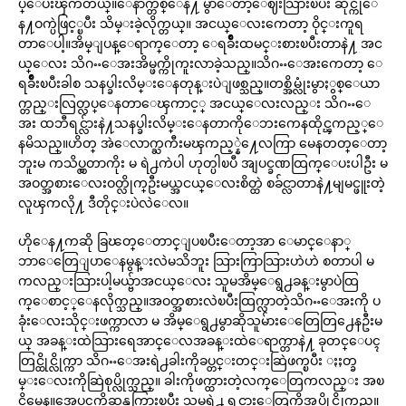
ပ္ေပးၾကတယ္။ေနာက္တစ္ေန႔ မွာေတာ့ေဈးသြားၿပီး ဆိုင္ကိုေ
န႔ဝက္ပဲဖြင့္ၿပီး သိမ္းခဲ့လိုက္တယ္။ အငယ္ေလးကေတာ့ ဝိုင္းကူရ
တာေပါ့။အိမ္ျပန္ေရာက္ေတာ့ ေရခ်ိဳးထမင္းစားၿပီးတာနဲ႔ အင
ယ္ေလး သိဂႌေအးအိမ္ဖက္ကိုကူးလာခဲ့သည္။သိဂႌေအးကေတာ့ ေ
ရခ်ိဳးၿပီးခါစ သနပ္ခါးလိမ္းေနတုန္းပဲျဖစ္သည္။တစ္အိမ္လုံးမွာႏွစ္ေယာ
က္တည္းလြတ္လပ္ေနတာေၾကာင့္ အငယ္ေလးလည္း သိဂႌေ
အး ထဘီရင္လ်ားနဲ႔သနပ္ခါးလိမ္းေနတာကိုေဘးကေနထိုင္ၾကည့္ေ
နမိသည္။ဟိတ္ အဲေလာက္ႀကီးမၾကည့္နဲ႔ေလကြာ မေနတတ္ေတာ့
ဘူးမ ကသိပ္လွတာကိုး မ ရဲ႕ကဲပါ ဟုတ္ပါၿပီ အျပင္ခဏထြက္ေပးပါဦး မ
အဝတ္အစားေလးဝတ္လိုက္ဦးမယ္အငယ္ေလးစိတ္ထဲ စခ်င္လာတာနဲ႔မျမင္ဖူးတဲ့
လူၾကလို႔ ဒီတိုင္းပဲလဲေလ။
ဟိုေန႔ကဆို ခြၽတ္ေတာင္ျပၿပီးေတာ့အာ ေမာင္ေနာ္
ဘာေတြေျပာေနမွန္းလဲမသိဘူး သြားကြာသြားဟဲဟဲ စတာပါ မ
ကလည္းသြားပါ့မယ္ဗ်ာအငယ္ေလး သူမအိမ္ေရွ႕ခန္းမွာပဲထြ
က္ေစာင့္ေနလိုက္သည္။အဝတ္အစားလဲၿပီးထြက္လာတဲ့သိဂႌေအးကို ပ
ခုံးေလးသိုင္းဖက္ကာလာ မ အိမ္ေရွ႕မွာဆိုသူမ်ားေတြေတြ႕ေနဦးမ
ယ္ အခန္းထဲသြားရေအာင္ေလအခန္းထဲေရာက္တာနဲ႔ ခုတင္ေပၚ
တြင္ထိုင္လိုက္ကာ သိဂႌေအးရဲ႕ခါးကိုခပ္တင္းတင္းဆြဲဖက္ၿပီး ႏႈတ္ခ
မ္းေလးကိုဆြဲစုပ္လိုက္သည္။ ခါးကိုဖက္ထားတဲ့လက္ေတြကလည္း အၿ
ငိမ္မေန။အေပၚကိုဆန္တက္သြားၿပီး သူမရဲ႕ ရင္သားေတြကိုအုပ္ကိုင္လိုက္သည္။