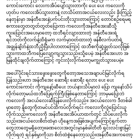
ကောင်းကောင်း လေးကအိပ်ပျော်သွားတာကိုး ပေး ပေး ကလေးကို
ဟုတ်ပ ကလေးအိပ်သွားတာနဲ့ လာသိပ်တာအငယ်လေးလည်း ခိုးကြည့်
နေတုန်းမှာ အန်တီအေးနဲ့ပက်ပင်းတိုးသွားတာကြောင့် တောင်စဉ်ရေမရ
စကားတွေတတွတ်တွတ်ပြောကာ ကလေးကိုအန်တီအေးဆီသို့
ကူးပြောင်းအပေးမှာတော့ ထဘီရင်လျားထားတဲ့ အန်တီအေးရဲ့
ရင်ဘတ်ကိုလက်နဲ့ထိရုံမက လက်မှာဝတ်ထားတဲ့ ဖန်စီလက်ပတ်ရဲ့
အချွန်ချိတ်နဲ့ထဘီညှိပြီးပါလာတာကြောင့် ထဘီစကိုဆွဲချွတ်သလိုဖြစ်
သွားကာထဘီကပြေလျော့ကျသွားသည်။သို့ပေမဲ့ အန်တီအေးဟာ အ
မြန်ထိုင်ချလိုက်တာကြောင့် ကွင်းလုံးလိုက်တော့မကျွတ်သွားပေမဲ့။
အပေါ်ပိုင်းရင်သားဖွေးဖွေးတွေကိုတော့အသေအချာပင်မြင်လိုက်ရ
ပြန်သည်။ဟာ အန်တီအေး ဆောရီး ဆောရီး ရလား ပေး ပေး
ကောင်းကောင်း ကိုကျနော့်ဆီပေး ဘယ်နားသိပ်မှာလဲ ပြော ကျနော်သိပ်
လိုက်တော့မယ်ထဘီပြေရက်ကြီးဖြစ်နေတာကြောင့် ဘာမှမပြောဘဲ
ကလေးကို အငယ်လေးဆီပြန်ပေးလိုက်သည်။ အငယ်လေးက ဒီတစ်ခါ
မှာတော့ နို့တွေကိုတမင်ပင်ထိကပ်လိုက်ရင်း ကလေးကိုလွဲပြောင်းယူ
လိုက်သည်။ကလေးကို အန်တီအေးအိပ်ယာထက်တွင် သိပ်ပေးလိုက်
သည်။အငယ်လေးစိတ်ထဲမှာ ဟိုနေ့ကအဖြစ်အပျက်ကြောင့်ရှက်တာ
တွေဘာတွေမရှိတော့။ခဏလေးအတွင်းမှာနှစ်ခါတိတိ ရှင်းလင်းစွာမြင်
လိုက်ရတဲ့ ရင်နှစ်မွာကိုသာ စိတ်ထဲစွဲနေတော့သည်။အန်တီအေးကတော့