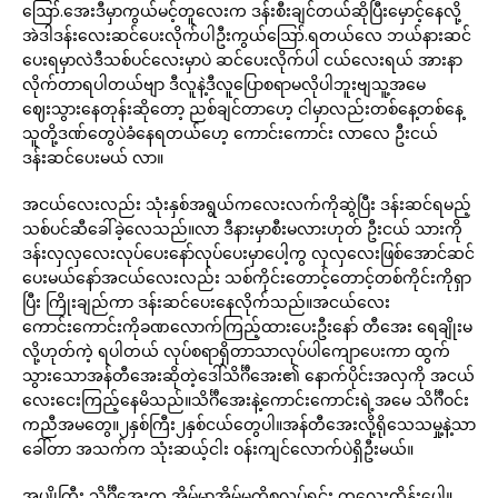
ဪ.အေးဒီမှာကွယ်မင့်တူလေးက ဒန်းစီးချင်တယ်ဆိုပြီးမှောင့်နေလို့
အဲဒါဒန်းလေးဆင်ပေးလိုက်ပါဦးကွယ်ဪ.ရတယ်လေ ဘယ်နားဆင်
ပေးရမှာလဲဒီသစ်ပင်လေးမှာပဲ ဆင်ပေးလိုက်ပါ ငယ်လေးရယ် အားနာ
လိုက်တာရပါတယ်ဗျာ ဒီလူနဲ့ဒီလူပြောစရာမလိုပါဘူးဗျသူ့အမေ
ဈေးသွားနေတုန်းဆိုတော့ ညစ်ချင်တာဟေ့ ငါမှာလည်းတစ်နေ့တစ်နေ့
သူတို့ဒဏ်တွေပဲခံနေရတယ်ဟေ့ ကောင်းကောင်း လာလေ ဦးငယ်
ဒန်းဆင်ပေးမယ် လာ။
အငယ်လေးလည်း သုံးနှစ်အရွယ်ကလေးလက်ကိုဆွဲပြီး ဒန်းဆင်ရမည့်
သစ်ပင်ဆီခေါ်ခဲ့လေသည်။လာ ဒီနားမှာစီးမလားဟုတ် ဦးငယ် သားကို
ဒန်းလှလှလေးလုပ်ပေးနော်လုပ်ပေးမှာပေါ့ကွ လှလှလေးဖြစ်အောင်ဆင်
ပေးမယ်နော်အငယ်လေးလည်း သစ်ကိုင်းတောင့်တောင့်တစ်ကိုင်းကိုရှာ
ပြီး ကြိုးချည်ကာ ဒန်းဆင်ပေးနေလိုက်သည်။အငယ်လေး
ကောင်းကောင်းကိုခဏလောက်ကြည့်ထားပေးဦးနော် တီအေး ရေချိုးမ
လို့ဟုတ်ကဲ့ ရပါတယ် လုပ်စရာရှိတာသာလုပ်ပါကျောပေးကာ ထွက်
သွားသောအန်တီအေးဆိုတဲ့ဒေါ်သိင်္ဂီအေး၏ နောက်ပိုင်းအလှကို အငယ်
လေးငေးကြည့်နေမိသည်။သိင်္ဂီအေးနဲ့ကောင်းကောင်းရဲ့အမေ သိင်္ဂီဝင်း
ကညီအမတွေ။၂နှစ်ကြီး၂နှစ်ငယ်တွေပါ။အန်တီအေးလို့ရိုသေသမှု့နဲ့သာ
ခေါ်တာ အသက်က သုံးဆယ့်ငါး ဝန်းကျင်လောက်ပဲရှိဦးမယ်။
အပျိုကြီး သိင်္ဂီအေးက အိမ်မှာအိမ်မှု့ကိစ္စလုပ်ရင်း ကလေးထိန်းပေါ့။