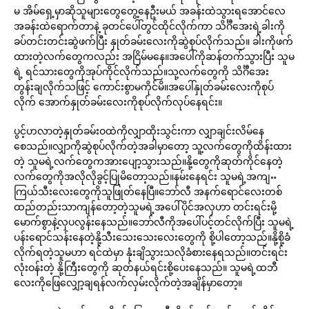
မ အိမ်ရှေ့မှာဆိုသူများတွေတွေ့နေဦးမယ် အခန်းထဲသွားရအောင်လေ
အခန်းထဲရောက်တာနဲ့ ခုတင်ပေါ်တွင်ထိုင်လိုက်ကာ သိင်္ဂီအေးရဲ့ခါးကို
ခပ်တင်းတင်းဆွဲဖက်ပြီး နှုတ်ခမ်းလေးကိုဆွဲစုပ်လိုက်သည်။ ခါးကိုဖက်
ထားတဲ့လက်တွေကလည်း အငြိမ်မနေ။အပေါ်ကိုဆန်တက်သွားပြီး သူမ
ရဲ့ ရင်သားတွေကိုအုပ်ကိုင်လိုက်သည်။သု့လက်တွေကို သိင်္ဂီအေး
တွန်းချလိုက်သဖြင့် ကောင်းစွာမကိုင်မိ။အပေါ်နှုတ်ခမ်းလေးကိုစုပ်
လိုက် အောက်နှုတ်ခမ်းလေးကိုစုပ်လိုက်လုပ်နေရင်း။
ပွင့်ဟလာတဲ့နှုတ်ခမ်းဝထဲကိုလျှာထိုးသွင်းကာ လျှာချင်းလိမ်နေ
စေသည်။လျှာကိုဆွဲစုပ်လိုက်တဲ့အခါမှာတော့ သူ့လက်တွေကိုထိန်းထား
တဲ့ သူမရဲ့လက်တွေကအားပျော့သွားသည်။နို့တွေကိုဆုတ်ကိုင်နေတဲ့
လက်တွေကိုအလိုလိုခွင့်ပြုမိတော့သည်။နမ်းနေရင်း သူမရဲ့အကျႌ
ကြယ်သီးလေးတွေကိုသူဖြုတ်နေပြီ။ဘော်လီ အနက်ရောင်လေးတစ်
ထည်တည်းသာကျန်တော့တဲ့သူမရဲ့အပေါ်ပိုင်အလှဟာ တင်းရင်းမို့
မောက်စွာနဲ့လှပလွန်းနေသည်။ဘော်လီကိုအပေါ်ပင့်တင်လိုက်ပြီး သူမရဲ့
ပန်းရောင်သန်းနေတဲ့နို့သီးသေးသေးလေးတွေကို စို့ပါတော့သည်။နို့စို့ခံ
လိုက်ရတဲ့သူမဟာ ရင်ထဲမှာ နုံးချိသွားသလိုခံစားနေရသည်။တင်းရင်း
လုံးဝန်းတဲ့ နို့ကြီးတွေကို ဆုတ်နယ်ရင်းစို့ပေးနေသည်။ သူမရဲ့ထဘီ
လေးကိုဖြေလျှော့ချရန်လက်လှမ်းလိုက်တဲ့အချိန်မှာတော့။