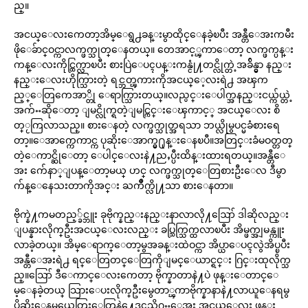
ည္။
အငယ္ေလးကေတာ့အိမ္ေရွ႕ခန္းမွာထိုင္ေနခဲ့ၿပီး အန္တီေအးကမီး
ဖိုေခ်ာင္ဝင္ကာလက္ဖက္သုတ္ေနတယ္။ တေအာင့္ၾကာေတာ့ လက္ဖက္ပန္း
ကန္ေလးကိုင္ထြက္လာၿပီး စားပြဲေပၚပန္းကန္ငုံ႔တင္လိုက္တဲ့အခ်ိန္မွာ နည္း
နည္းေလးဟိုက္သြားတဲ့ ရင္ဘတ္ၾကားကိုအငယ္ေ့လးရဲ႕ အၾက
ည့္ေတြကေအာ္တို ေရာက္သြားတယ္။လည္ပင္းေပါက္အနည္းငယ္က်ယ္တဲ့
အက်ႌဆိုေတာ့ ျမင္လိုက္ရတဲ့ျမင္ကြင္းေၾကာင့္ အငယ္ေလး စိ
တ္ႂကြလာသည္။ စားေနတဲ့ လက္ဖက္သုတ္အရသာ ဘယ္လိုမွပင္မခံစားရေ
တာ့။ေအာက္ကေကာင္က ပုဆိုးေအာက္မွ႐ုန္းေနၿပီ။အတြင္းခံမဝတ္တတ္
တဲ့ေကာင္ဆိုေတာ့ ေပါင္ေလးနဲ႔ညႇပ္ပီးထိန္းထားရတယ္။အန္တီေ
အး က်ေနာ္ျပန္ေတာ့မယ္ ဟင္ လက္ဖက္သုတ္ေတြစားဦးေလ ဒီမွာ
က်န္ေနေသးတာကိုအင္း ႀကိဳက္လို႔သာ စားေနတာ။
ဗိုက္နဲ႔ကမတည့္ခ်င္ဘူး ခုဗိုက္နည္းနည္းနာလာလို႔ဪ ဒါဆိုလည္း
ျပန္နားလိုက္ဦးအငယ္ေလးလည္း ခပ္သြက္သြက္ထလာၿပီး အိမ္ဖက္အျမန္ကူး
လာခဲ့တယ္။ အိမ္ေရာက္ေတာ့မွအခန္းထဲဝင္ကာ အိပ္ယာေပၚလွဲအိပ္ၿပီး
အန္တီေအးရဲ႕ ရင္ေတြတင္ေတြကိုျမင္ေယာင္ရင္း ဂြင္းထုလိုက္သ
ည္။ဪ ဒီေကာင္ေလးကေတာ့ ဗိုက္နာတာနဲ႔ပဲ ဖုန္းေတာင္ေ
မ့ေနခဲ့တယ္ သြားေပးလိုက္ဦးမွေတာ္ၾကာဗိုက္နာနာနဲ႔လာယူေနရမွ
ပိုဆိုးေနမယ္အေတြးေတြနဲ႔ေဒၚသိဂႌေအး အငယ္ေလး ဖုန္း