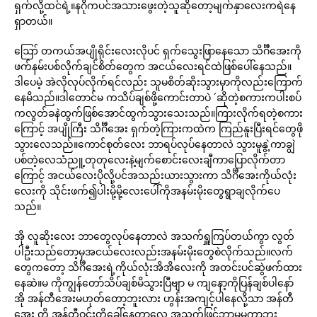
ရှက်လို့ထင်ရဲ့။နဂိုကပင်အသားဖွေးတဲ့သူဆိုတော့မျက်နှာလေးကရဲနေ
ရှာတယ်။
ဪ တကယ်အပျိုရိုင်းလေးလိုပင် ရှက်သွေးဖြာနေသော သိင်္ဂီအေးကို
ဖက်နမ်းပစ်လိုက်ချင်စိတ်တွေက အငယ်လေးရင်ထဲဖြစ်ပေါ်နေသည်။
ဒါပေမဲ့ အဲလိုလုပ်လိုက်ရင်လည်း သူမစိတ်ဆိုးသွားမှာကိုလည်းကြောက်
နေမိသည်။ဒါတောင်မ ကသိပ်ချစ်ဖို့ကောင်းတာပဲ ´ဆိုတဲ့စကားကပါးစပ်
ကလွတ်ခနဲထွက်ဖြစ်အောင်ထွက်သွားသေးသည်။ကြားလိုက်ရတဲ့စကား
ကြောင့် အပျိုကြီး သိင်္ဂီအေး ရှက်တဲ့ကြားကထဲက ကြည်နူးပြီးရင်တွေဖို
သွားလေသည်။ကောင်စုတ်လေး ဘာရပ်လုပ်နေတာလဲ သွားမူနွဲ့ကာချွဲ
ပစ်တဲ့လေသံညူ့တုတုလေးနဲ့မျက်စောင်းလေးချီကာပြောလိုက်တာ
ကြောင့် အငယ်လေးပိုလို့ပင်အသည်းယားသွားကာ သိင်္ဂီအေးကိုယ်လုံး
လေးကို သိုင်းဖက်၍ပါးမို့မို့လေးပေါ်ကိုအနမ်းမိုးတွေရွာချလိုက်ပေ
သည်။
အို လူဆိုးလေး ဘာတွေလုပ်နေတာလဲ အသက်ရှူကြပ်တယ်ကွာ လွတ်
ပါဦးသည်တော့မှအငယ်လေးလည်းအနမ်းမိုးတွေစဲလိုက်သည်။လက်
တွေကတော့ သိင်္ဂီအေးရဲ့ကိုယ်လုံးအိအိလေးကို အတင်းပင်ဆွဲဖက်ထား
နေဆဲ။မ ကိုကျွန်တော်သိပ်ချစ်မိသွားပြီဗျာ မ ကျနော့ကိုပြန်ချစ်ပါနော်
အို အန်တီအေးမဟုတ်တော့ဘူးလား ဟွန်းအကျင့်ပါနေလို့သာ အန်တီ
အေး တို့ အန်တီဝင်းတို့ခေါ်နေတာလေ အသက်ဖြင့်ဘာမှမကွာဘူး