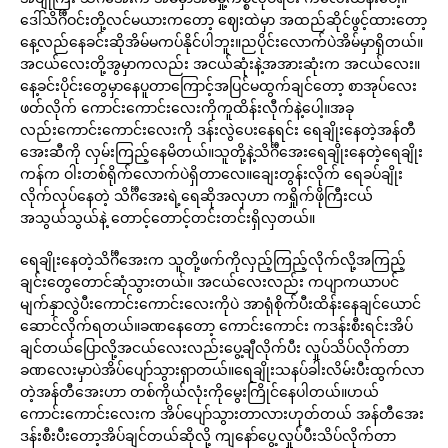
ဒေါ်သိင်္ဂီဝင်းတို့လင်မယားကတော့ ဈေးထဲမှာ အထည်ဆိုင်ဖွင့်ထားတော့
နေ့လည်နေခင်းဆိုအိမ်မကပ်နိုင်ပါဘူး။ညပိုင်းလောက်ပဲအိမ်မှာရှိတယ်။
အငယ်လေးတို့အွမှာကလည်း အငယ်ဆုံးနဲ့အအားဆုံးက အငယ်လေး။
နေ့ခင်းပိုင်းတွေမှာနေပူတာကြောင့်အပြင်မထွက်ချင်တော့ စာအုပ်လေး
ဖတ်လိုက် ကောင်းကောင်းလေးကိုကူထိန်းလီုက်နဲ့ပေါ့။အခု
လည်းကောင်းကောင်းလေးကို ဒန်းလွဲပေးနေရင်း ရေချိုးနေတဲ့အန်တီ
အေးဆီကို လှမ်းကြည့်နေမိတယ်။သူတို့နဲ့သိင်္ဂီအေးရေချိုးနေတဲ့ရေချိုး
ကန်က ဝါးတစ်ရိုက်လောက်ပဲရှိတာလေ။ချေးတွန်းလိုက် ရေခပ်ချိုး
လိုက်လုပ်နေတဲ့ သိင်္ဂီအေးရဲ့ရေဆိုအလှဟာ ကရှိုက်ဖိုကြီးငယ်
အသွယ်သွယ်နဲ့ တောင့်တောင့်တင်းတင်းရှိလှတယ်။
ရေချိုးနေတဲ့သိင်္ဂီအေးက သူတို့ဖက်ကိုလှည့်ကြည့်လိုက်လို့အကြည့်
ချင်းတွေတောင်ဆုံသွားတယ်။ အငယ်လေးလည်း ကပျာကယာပင်
မျက်နှာလွဲပီးကောင်းကောင်းလေးကိုပဲ အာရုံစိုက်ပီးထိန်းနေချင်ယောင်
ဆောင်လိုက်ရတယ်။ခဏနေတော့ ကောင်းကောင်း ကဒန်းစီးရင်းအိပ်
ချင်တယ်ပြောလို့အငယ်လေးလည်းပွေ့ချီလိုက်ပီး လှုပ်သိပ်လိုက်တာ
ခဏလေးမှာပဲအိပ်ပျော်သွားရှာတယ်။ရေချိုးသနပ်ခါးလိမ်းပီးထွက်လာ
တဲ့အန်တီအေးဟာ တစ်ကိုယ်လုံးကိုမွေးကြိုင်နေပါတယ်။ဟယ်
ကောင်းကောင်းလေးက အိပ်ပျော်သွားတာလားဟုတ်တယ် အန်တီအေး
ဒန်းစီးပီးတော့အိပ်ချင်တယ်ဆိုလို့ ကျနော်ပွေ့လှုပ်ပီးသိပ်လိုက်တာ