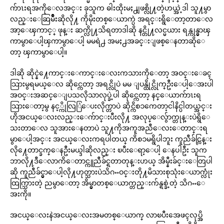
က်ာၤးရအကိုေလအင္း ခုသူက ဓါးထိုးမႈ႕ျဖစ္လို႔တဲ့ဟယ္အဲ့ဒါ သူ႔မွာ
လည္းေဆြမ်ိဳးဆိုလို႔ ကိုမိုးတစ္ေယာက္ပဲ အရင္းရွိေတာ့တာေလ
အာ့ေၾကာင့္ ဖုန္း ဆက္လို႔သိရတာဒါဆို နင္တို႔လင္မယား ရန္ကုန္မွာၾ
ကာမွာေပါ့ၾကာမွာေပါ့ မမရဲ႕ အမႈ႕အခင္းျဖစ္ေနတာဆိုေ
တာ့ ၾကာမွာေပါ့။
ဒါဆို ဆိုင္နဲ႔ေကာင္းေကာင္းေလးကသားကိုေတာ့ အဝင္းေခၚ
သြားမွရမယ္ေလ ဆိုင္ကေတာ့ အရင္လိုပဲ မမ ျပန္ထိုင္လိုက္ဦးေပါ့ေအးပါ
အဝင္းအဆင္ေျပသလိုသာလုပ္ခဲ့ပါ ဆိုင္ကေတာ့ နင္ေယာက်ာၤးရ
သြားေတာ့မွ နင့္ကိုလြြဲေပးလိုက္တာပဲ ဆိုင္ကိစၥကေတာ့ငါနိင္ပါတယ္အင္း
ဟိုအငယ္ေလးလည္းေက်ာင္းပီးလို႔ အလုပ္ေလွ်ာက္တုန္းပဲရွိေ
သးတာေလ သူအားေနတာပဲ သူ႔ကိုအကူအညီေလးေတာင္းရ
မွာေပါ့အင္း အငယ္ေလးကရပါတယ္ ကိစၥမရွိပါဘူး ကူညီခ်င္လြန္း
လို႔ေတာင္ခက္ေနဦးမယ္ဒါဆိုလည္း ၿပီးေရာ့ေပါ့ ေနပါဦး သူက
ဘာလို႔ဒီေလာကိေတာင္ကူညီခ်င္ရတာတုန္းဟယ္ အိမ္နီးခ်င္းေတြပါ
ဆို ကူညီခ်င္မွာေပါ့လို႔ဟုတ္သားပဲသိဂႌဝင္းတို႔မိသားစုသုံးေယာက္လုံး
ထြက္သြားတဲ့ ညမွာေတာ့ အိမ္မွာတစ္ေယာက္တည္းက်န္ရစ္ခဲ့တဲ့ သိဂႌေ
အးကို။
အငယ္ေလးနဲအငယ္ေလးအမတစ္ေယာက္ လာၿပီးအေဖၚလုပ္အိ