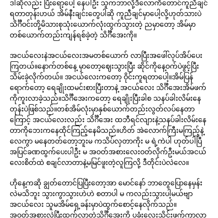
ဒါဆိုလည်း ပြီးရော့ပေါ့ နေပါဦး သူကဘာလို့ဒီလောကိတောင်ကူညီချင်
ရတာတုန်းဟယ် အိမ်နီးချင်းတွေပါဆို ကူညီချင်မှာပေါ့လို့ဟုတ်သားပဲ
သိင်္ဂီဝင်းတို့မိသားစုသုံးယောက်လုံးထွက်သွားတဲ့ ညမှာတော့ အိမ်မှာ
တစ်ယောက်တည်းကျန်ရစ်ခဲ့တဲ့ သိင်္ဂီအေးကို။
အငယ်လေးနဲအငယ်လေးအမတစ်ယောက် လာပြီးအဖေါ်လုပ်အိပ်ပေး
ကြတယ်။နောက်တစ်နေ့ မှာတော့ဈေးသွားပြီး ဆိုင်ကိုနေ့ဝက်ပဲဖွင့်ပြီး
သိမ်းခဲ့လိုက်တယ်။ အငယ်လေးကတော့ ဝိုင်းကူရတာပေါ့။အိမ်ပြန်
ရောက်တော့ ရေချိုးထမင်းစားပြီးတာနဲ့ အငယ်လေး သိင်္ဂီအေးအိမ်ဖက်
ကိုကူးလာခဲ့သည်။သိင်္ဂီအေးကတော့ ရေချိုးပြီးခါစ သနပ်ခါးလိမ်းနေ
တုန်းပဲဖြစ်သည်။တစ်အိမ်လုံးမှာနှစ်ယောက်တည်းလွတ်လပ်နေတာ
ကြောင့် အငယ်လေးလည်း သိင်္ဂီအေး ထဘီရင်လျားနဲ့သနပ်ခါးလိမ်းနေ
တာကိုဘေးကနေထိုင်ကြည့်နေမိသည်။ဟိတ် အဲလောက်ကြီးမကြည့်နဲ့
လေကွာ မနေတတ်တော့ဘူးမ ကသိပ်လှတာကိုး မ ရဲ့ကဲပါ ဟုတ်ပါပြီ
အပြင်ခဏထွက်ပေးပါဦး မ အဝတ်အစားလေးဝတ်လိုက်ဦးမယ်အငယ်
လေးစိတ်ထဲ စချင်လာတာနဲ့မမြင်ဖူးတဲ့လူကြလို့ ဒီတိုင်းပဲလဲလေ။
ဟိုနေ့ကဆို ချွတ်တောင်ပြပြီးတော့အာ မောင်နော် ဘာတွေပြောနေမှန်း
လဲမသိဘူး သွားကွာသွားဟဲဟဲ စတာပါ မ ကလည်းသွားပါ့မယ်ဗျာ
အငယ်လေး သူမအိမ်ရှေ့ခန်းမှာပဲထွက်စောင့်နေလိုက်သည်။
အဝတ်အစားလဲပြီးထွက်လာတဲ့သိင်္ဂီအေးကို ပခုံးလေးသိုင်းဖက်ကာလာ