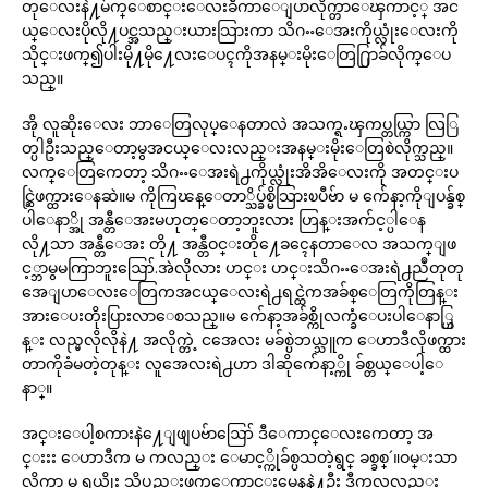
တုေလးနဲ႔မ်က္ေစာင္းေလးခ်ီကာေျပာလိုက္တာေၾကာင့္ အင
ယ္ေလးပိုလို႔ပင္အသည္းယားသြားကာ သိဂႌေအးကိုယ္လုံးေလးကို
သိုင္းဖက္၍ပါးမို႔မို႔ေလးေပၚကိုအနမ္းမိုးေတြ႐ြာခ်လိုက္ေပ
သည္။
အို လူဆိုးေလး ဘာေတြလုပ္ေနတာလဲ အသက္ရႉၾကပ္တယ္ကြာ လြြ
တ္ပါဦးသည္ေတာ့မွအငယ္ေလးလည္းအနမ္းမိုးေတြစဲလိုက္သည္။
လက္ေတြကေတာ့ သိဂႌေအးရဲ႕ကိုယ္လုံးအိအိေလးကို အတင္းပ
င္ဆြဲဖက္ထားေနဆဲ။မ ကိုကြၽန္ေတာ္သိပ္ခ်စ္မိသြားၿပီဗ်ာ မ က်ေနာ့ကိုျပန္ခ်စ္
ပါေနာ္အို အန္တီေအးမဟုတ္ေတာ့ဘူးလား ဟြန္းအက်င့္ပါေန
လို႔သာ အန္တီေအး တို႔ အန္တီဝင္းတို႔ေခၚေနတာေလ အသက္ျဖ
င့္ဘာမွမကြာဘူးဪ.အဲလိုလား ဟင္း ဟင္းသိဂႌေအးရဲ႕ညဳတုတု
အေျပာေလးေတြကအငယ္ေလးရဲ႕ရင္ထဲကအခ်စ္ေတြကိုတြန္း
အားေပးတိုးပြားလာေစသည္။မ က်ေနာ့အခ်စ္ကိုလက္ခံေပးပါေနာ္ဟြ
န္း လည္မလိုလိုနဲ႔ အလိုက္တဲ့ ငအေလး မခ်စ္ပဲဘယ္သူက ေဟာဒီလိုဖက္ထား
တာကိုခံမတဲ့တုန္း လူအေလးရဲ႕ဟာ ဒါဆိုက်ေနာ့္ကို ခ်စ္တယ္ေပါ့ေ
နာ္။
အင္းေပါ့စကားနဲ႔ေျဖျပဗ်ာဪ ဒီေကာင္ေလးကေတာ့ အ
င္းးး ေဟာဒီက မ ကလည္း ေမာင့္ကိုခ်စ္ပသတဲ့ရွင္ ခစ္ခစ္´။ဝမ္းသာ
လိုက္တာ မ ရယ္အိုး သိပ္လည္းဖက္ေကာင္းမေနနဲ႔ဦး ဒီကလူလည္း