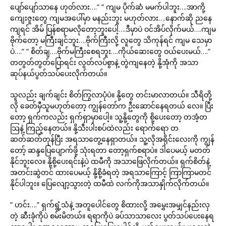
ပျော်ပျော်သာနေ ဟုတ်လား….” ” ကျမ ပိုက်ဆံ မမက်ပါဘူး….အာကို့
ကျေးဇူးတွေ ကျမအပေါ်မှာ မနည်းဘူး မဟုတ်လား….နောက်ဆို ညနေ
ကျရင် အိမ် ပြန်စရာမလိုတော့ဘူးပေါ့….ဒီမှာပဲ ဝင်အိပ်လိုက်မယ်….ကျမ
ဗိုက်တော့ မကြီးချင်ဘူး….ဗိုက်ကြီးလို့ လူတွေ သိကုန်ရင် ကျမ သေမှာ
ပဲ….” ” စိတ်ချ….ဗိုက်မကြီးစေရဘူး….ကိုယ်ဆေးတွေ ဝယ်ပေးမယ်….”
တတွတ်တွတ်ပြောရင်း လွတ်လပ်စွာနဲ့ တွဲကျနေတဲ့ နို့အုံကို အသာ
ဆုပ်နယ်ပွတ်သပ်ပေးလိုက်တယ်။
သူလည်း ချက်ချင်း စိတ်ကြွလာပုံပဲ။ နို့တွေ တင်းမာလာတယ်။ သီရိတို့
လို ခေတ်မှီသူမဟုတ်တော့ ကျွန်တော်က ဦးဆောင်နေရတယ် လေ။ ပြီး
တော့ ရှက်ကလည်း ရှက်ရှာမှာပေါ့။ သူ့နို့တွေကို စို့ပေးတော့ တအံ့တ
သြနဲ့ ကြည့်နေတယ်။ နို့သီးပါးစပ်ထဲလည်း ရောက်ရော တ
ဆတ်ဆတ်တုန်ပြီး အရသာတွေ့နေရှာတယ်။ သူ့လိုအရိုင်းလေးကို ကျွန်
တော့် ဆန္ဒပြေပျောက်ဖို့ သုံးရတာ တော့ရှက်စရာပဲ။ ဒါပေမယ့် မတတ်
နိုင်ဘူးလေ။ နို့စို့ပေးရင်းနဲ့ပဲ ထမီကို အသာဖြေလိုက်တယ်။ ရှက်စိတ်နဲ့
အတင်းဆွဲတင် ထားပေမယ့် နို့စို့ခံရတဲ့ အရသာကြောင့် ကြာကြာမတင်
နိုင်ပါဘူး။ ပြေလျော့သွားတဲ့ ထမီထဲ လက်ကိုအသာနှိုက်လိုက်တယ်။
” ဟင်း….” ရှက်ရွံ့သံနဲ့ အတူပေါင်တွေ စိထားလို့ အမွှေးအမျှင်နည်းလှ
တဲ့ ဆီးခုံကိုပဲ စမ်းမိတယ်။ ရရာကိုပဲ ခပ်သာသာလေး ပွတ်သပ်ပေးနေရ