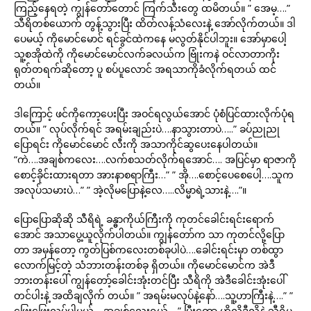
ကြည့်နေရတဲ့ ကျွန်တော်တောင် ကြက်သီးတွေ ထမိတယ်။ ” အေမ့….”
သီရိတစ်ယောက် တွန့်သွားပြီး ထိတ်လန့်သံလေးနဲ့ အော်လိုက်တယ်။ ဒါ
ပေမယ့် ကိုမောင်မောင် ရင်ခွင်ထဲကနေ မလွတ်နိုင်ပါဘူး။ အော်မှာပေါ့
သူ့စအိုထဲကို ကိုမောင်မောင်လက်ခလယ်က ဗြုံးကနဲ ဝင်လာတာကိုး
ရုတ်တရက်ဆိုတော့ ပူ စပ်ပူလောင် အရသာကိုခံလိုက်ရတယ် ထင်
တယ်။
ဒါကြောင့် ဖင်ကိုကော့ပေးပြီး အဝင်ရလွယ်အောင် ပုံစံပြင်ထားလိုက်ပုံရ
တယ်။ ” လုပ်လိုက်ရင် အရမ်းချည်းပဲ….နာသွားတာပဲ…..” ခပ်ညုညု
ပြောရင်း ကိုမောင်မောင် လီးကို အသာကိုင်ဆွပေးနေပါတယ်။
“ကဲ….အချစ်ကလေး….လက်စသတ်လိုက်ရအောင်…. အပြင်မှာ ရာဇာကို
စောင့်ခိုင်းထားရတာ အားနာစရာကြီး…” ” အို….စောင့်ပေစေပေါ့….သူက
အလုပ်သမားပဲ…” ” အဲ့လိုမပြောနဲ့လေ…..လိမ္မာရဲ့သားနဲ့….”။
ပြောပြောဆိုဆို သီရိရဲ့ ခန္ဓာကိုယ်ကြီးကို ကုတင်ခေါင်းရင်းရောက်
အောင် အသာပွေ့ယူလိုက်ပါတယ်။ ကျွန်တော်က သာ ကုတင်လို့ပြော
တာ အမှန်တော့ ကွတ်ပြစ်ကလေးတစ်ခုပါပဲ….ခေါင်းရင်းမှာ တစ်ထွာ
လောက်မြင့်တဲ့ သံဘားတန်းတစ်ခု ရှိတယ်။ ကိုမောင်မောင်က အဲဒီ
ဘားတန်းပေါ် ကျွန်တော့်ခေါင်းအုံးတင်ပြီး သီရိကို အဲဒီခေါင်းအုံးပေါ်
တင်ပါးနဲ့ အထိချလိုက် တယ်။ ” အရမ်းမလုပ်နဲ့နော်….သူ့ဟာကြီးနဲ့….” ”
ဖြေးဖြေးလုပ်ပါ့မယ်….အချစ်လေးရယ်….” ပြီးတော့ ဟိုလိုဒီလိုနဲ့ သီရိမ