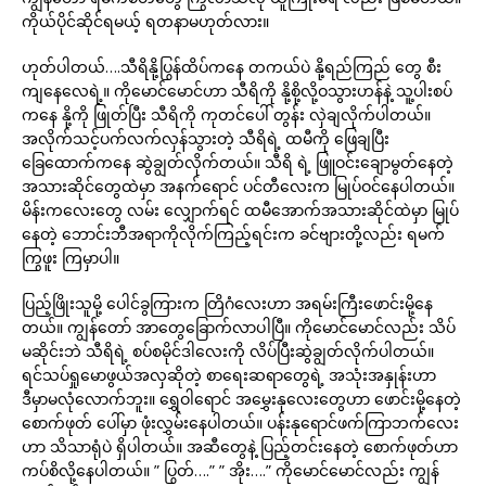
ကိုယ်ပိုင်ဆိုင်ရမယ့် ရတနာမဟုတ်လား။
ဟုတ်ပါတယ်….သီရိနို့ပြွန်ထိပ်ကနေ တကယ်ပဲ နို့ရည်ကြည် တွေ စီး
ကျနေလေရဲ့။ ကိုမောင်မောင်ဟာ သီရိကို နို့စို့လို့ဝသွားဟန်နဲ့ သူ့ပါးစပ်
ကနေ နို့ကို ဖြုတ်ပြီး သီရိကို ကုတင်ပေါ် တွန်း လှဲချလိုက်ပါတယ်။
အလိုက်သင့်ပက်လက်လှန်သွားတဲ့ သီရိရဲ့ ထမီကို ဖြေချပြီး
ခြေထောက်ကနေ ဆွဲချွတ်လိုက်တယ်။ သီရိ ရဲ့ ဖြူဝင်းချောမွတ်နေတဲ့
အသားဆိုင်တွေထဲမှာ အနက်ရောင် ပင်တီလေးက မြုပ်ဝင်နေပါတယ်။
မိန်းကလေးတွေ လမ်း လျှောက်ရင် ထမီအောက်အသားဆိုင်ထဲမှာ မြုပ်
နေတဲ့ ဘောင်းဘီအရာကိုလိုက်ကြည့်ရင်းက ခင်ဗျားတို့လည်း ရမက်
ကြွဖူး ကြမှာပါ။
ပြည့်ဖြိုးသူမို့ ပေါင်ခွကြားက တြိဂံလေးဟာ အရမ်းကြီးဖောင်းမို့နေ
တယ်။ ကျွန်တော် အာတွေခြောက်လာပါပြီ။ ကိုမောင်မောင်လည်း သိပ်
မဆိုင်းဘဲ သီရိရဲ့ စပ်စမိုင်ဒါလေးကို လိပ်ပြီးဆွဲချွတ်လိုက်ပါတယ်။
ရင်သပ်ရှုမောဖွယ်အလှဆိုတဲ့ စာရေးဆရာတွေရဲ့ အသုံးအနှုန်းဟာ
ဒီမှာမလုံလောက်ဘူး။ ရွှေဝါရောင် အမွှေးနုလေးတွေဟာ ဖောင်းမို့နေတဲ့
စောက်ဖုတ် ပေါ်မှာ ဖုံးလွှမ်းနေပါတယ်။ ပန်းနုရောင်ဖက်ကြာဘက်လေး
ဟာ သိသာရုံပဲ ရှိပါတယ်။ အဆီတွေနဲ့ ပြည့်တင်းနေတဲ့ စောက်ဖုတ်ဟာ
ကပ်စိလို့နေပါတယ်။ ” ပြွတ်….” ” အိုး….” ကိုမောင်မောင်လည်း ကျွန်