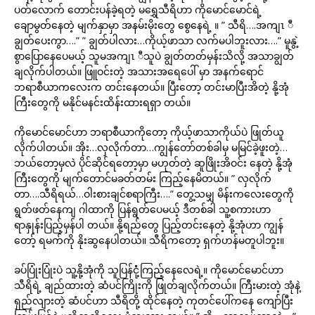
ပတ်လောက် တောင်းပန်ခဲ့ရတဲ့ မရွှေသီရိဟာ ကိုမောင်မောင်ရဲ့
ချောမွတ်နေတဲ့ မျက်နှာမှာ အနမ်းမိုးတွေ စွေနေရဲ့ ။ ” သီရိ….အကျၤ ီ
ချွတ်ပေးကွာ….” ” ချွတ်ပါလား…ကိုယ့်ဖာသာ လက်မပါဘူးလား….” မူနွဲ့
စွာပြောနေပေမယ့် သူမအကျၤ ီသူပဲ ချွတ်တတ်မှန်းသိလို့ အသာချွတ်
ချလိုက်ပါတယ်။ ဖြူဝင်းတဲ့ အသားအရေပေါ် မှာ အနက်ရောင်
ဘရာစီယာကလေးက တင်းနေတယ်။ ပြီးတော့ တင်းမာပြီးအိတဲ့ နို့အုံ
ကြီးတွေကို မနိုင်မနင်းထိန်းထားရရှာ တယ်။
ကိုမောင်မောင်ဟာ ဘရာစီယာကိုတော့ ကိုယ့်ဖာသာကိုယ်ပဲ ဖြုတ်ယူ
လိုက်ပါတယ်။ အိုး…လှလိုက်တာ…ကျွန်တော်တစ်ခါမှ မမြင်ခဲ့ဖူးတဲ့…
ဘယ်တော့မှလဲ ပိုင်ဆိုင်ရတော့မှာ မဟုတ်တဲ့ ဆူဖြိုးအိဝင်း နေတဲ့ နို့အုံ
ကြီးတွေကို မျက်တောင်မခတ်တမ်း ကြည့်နေမိတယ်။ ” လှလိုက်
တာ….သီရိရယ်…ဝါးစားချင်စရာကြီး….” တွေ့သမျှ မိန်းကလေးတွေကို
ရွတ်ဖတ်နေကျ ဂါထာကို ပြန်ရွတ်ပေမယ့် ဒီတစ်ခါ သူ့စကားဟာ
ရာနှုန်းပြည့်မှန်ပါ တယ်။ နို့ရည်တွေ ပြည့်တင်းနေတဲ့ နို့အုံဟာ ကျွန်
တော့် ရမက်ကို နိုးဆွနေပါတယ်။ သီရိကတော့ ရှက်ဟန်မတူပါဘူး။
ခပ်ပြုံးပြုံးပဲ သူ့နို့အုံကို သူပြန်ငုံံ့ကြည့်နေလေရဲ့။ ကိုမောင်မောင်ဟာ
သီရိရဲ့ ချည်ထားတဲ့ ဆံပင်ကြိုးကို ဖြုတ်ချလိုက်တယ်။ ကြီးမားတဲ့ အုံနဲ့
ရှည်လျားတဲ့ ဆံပင်ဟာ သီရိတို့ ထိုင်နေတဲ့ ကုတင်ပေါ်ကနေ ကျော်ပြီး