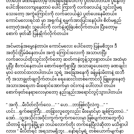
တာပေါ့။ ခဏနေတော့မှ တဖြေးဖြေးပေါင်ကို ပွတ်ပေးတယ်။ ပူနွေးတဲ့
ပေါင်အိုးလေးကျနေတာပဲ ပေါင် ကြားကို လက်ခလယ်နဲ့ သွင်းလို့မရ
သေးတော့ အကွဲကြောင်းကို လက်ခလယ်နဲ့ပဲ ပွတ်ပေးနေမိတယ်။
ကောင်မလေးရင်ထဲ မှာ အရှက်နဲ့ ရမ္မက်အားပြင်းနေပုံပါ။ စိတ်မရှည်
တော့တဲ့အဆုံး သူ့ပေါင်ကို လက်နဲ့ဆွဲဖြဲပစ်လိုက်တယ်။ ပြီးတော့မှ
စောက် ဖုတ်ဆီ ပြန်နှိုက်လိုက်တယ်။
အင်မတန်အမွှေးနဲတာပဲ။ ကောင်မလေး ပေါင်တော့ ပြန်မစိဘူး။ ဒီ
အတိုင်းငြိမ်ခံနေတယ်။ အကွဲ ကြောင်းလေးကို အသာဟပြီး
လက်ခလယ်ထိုးသွင်းလိုက်တော့ ဆတ်ကနဲတွန့်သွားရှာတယ်။ အထဲမှာ
ပူပြီး စီးကပ်နေတယ်။ စောက်စေ့ကိုရှာပြီး အသာဆွပေးတော့ ခဏချင်း
မှာပဲ တောင်ထလာပါတယ်။ သူရဲ့ အခြေအနေကို ခန့်မှန်းမိတာနဲ့ ထဘီ
ကို အသာချွတ်ချလိုက်တယ်။ ရေဆေးငါးတစ်ကောင်လို ဖြူဖွေးနေတဲ့
အသားအရေဟာ မီးရောင်အောက်မှာ ဝင်းကနဲ ပေါ်လာပါ တယ်။
စောက်ဖုတ်နေရာလေးမှာတော့ နည်းနည်းအရောင်လွင့်သွားပါတယ်။
” အကို….မီးပိတ်လိုက်လေ….” ” ဟေ….ဘာဖြစ်လို့လဲကွ….” ”
ဟင်း….ရှက်စရာကြီး….တခြားလူတွေလည်း မီးမှောင်မှာ ချစ်ကြတာပဲ…”
အော်….သူ့အသိုင်းအဝိုင်းကွက်ကွက်ကလေးမှာ ဖြစ်ပျက်တာတွေကိုပဲ
သိတာမို့ ရန်ကုန်မြို့မှာ ဘယ်လောက်တိုး တက်နေပြီလဲဆိုတာ မသိရှာပါ
လား။ ” မီးပိတ်ရင် အရသာမရှိဘူး….နော်ရင်မူရဲ့ တစ်ယောက်မျက်နှာ