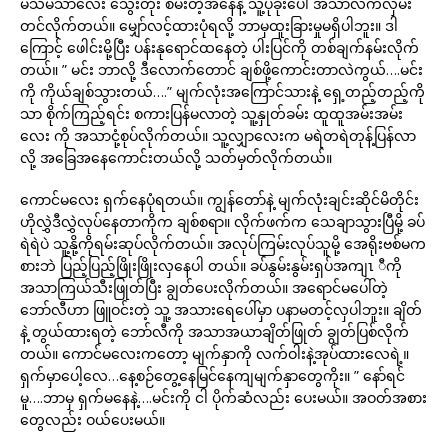
မသိမသာလေး သွေးတိုး စမ်းတဲ့အနေနဲ့ သူ့ပုခုံးပေါ် အသာလက်လှမ်း
တင်လိုက်တယ်။ မျှော်လင့်ထားပုံရလို့ ဘာမှထူးခြားမှုမရှိပါဘူး။ ဒါ
ကြောင့် ဖေါင်းမို့ပြီး ပန်းနုရောင်ထနေတဲ့ ပါးပြင်ကို တစ်ချက်နမ်းလိုက်
တယ်။ ” မင်း ဘာလို့ ဒီလောက်တောင် ချစ်ဖို့ကောင်းတာလဲကွယ်….မင်း
ကို ကိုယ်ချစ်သွားတယ်….” မျက်လုံးအကြောင်သားနဲ့ ရှေ့တည့်တည့်ကို
သာ စိုက်ကြည့်ရင်း စကားပြန်မလာတဲ့ သူ့နှုတ်ခမ်း ထူထူအမ်းအမ်း
လေး ကို အသာငုံ့စုပ်လိုက်တယ်။ သူ့လျှာလေးက မရဲတရဲတုန့်ပြန်လာ
လို့ အခြေအနေကောင်းတယ်လို့ သတ်မှတ်လိုက်တယ်။
ကောင်မလေး ရှက်နေပုံရတယ်။ ကျွန်တော်နဲ့ မျက်လုံးချင်းဆိုင်မိတိုင်း
ဟိုလွှဲဒီလွှဲလုပ်နေတာကိုက ချစ်စရာ။ လိုက်ဖက်က သေချာသွားပြီမို့ ခပ်
ရဲရဲပဲ သူ့နို့ကိုရမ်းဆုပ်လိုက်တယ်။ အလုပ်ကြမ်းလုပ်သူမို့ အေရိုးဗစ်မက
စားဘဲ ပြည့်ပြည့်ဖြိုးဖြိုးလှနေပါ တယ်။ ခပ်နွမ်းနွမ်းရှပ်အကျၤ ီကို
အသာကြယ်သီးဖြုတ်ပြီး ချွတ်ပေးလိုက်တယ်။ အရောင်မပေါ်တဲ့
ဘော်လီဟာ ဖြူဝင်းတဲ့ သူ့ အသားရေပေါ်မှာ ပနာမတင့်လှပါဘူး။ ချိတ်
နဲ့ တွယ်ထားရတဲ့ ဘော်လီကို အသာအယာချိတ်ဖြုတ် ချွတ်ပြစ်လိုက်
တယ်။ ကောင်မလေးကတော့ မျက်နှာကို လက်ဝါးနဲ့အုပ်ထားလေရဲ့။
ရှက်မှာပေါ့လေ…နေ့စဉ်တွေ့နေမြင်နေကျမျက်နှာတွေကိုး။ ” နော်ရင်
မူ….ဘာမှ ရှက်မနေနဲ့….မင်းကို ငါ ပိုက်ဆံလည်း ပေးမယ်။ အဝတ်အစား
တွေလည်း ဝယ်ပေးမယ်။