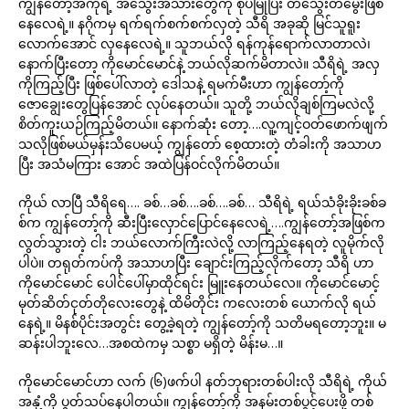
ကျွန်တော့်အကိုရဲ့ အသွေးအသားတွေကို စုပ်မြိုပြီး တသွေးတမွေးဖြစ်
နေလေရဲ့။ နဂိုကမှ ရက်ရက်စက်စက်လှတဲ့ သီရိ အခုဆို မြင်သူရူး
လောက်အောင် လှနေလေရဲ့။ သူဘယ်လို ရန်ကုန်ရောက်လာတာလဲ၊
နောက်ပြီးတော့ ကိုမောင်မောင်နဲ့ ဘယ်လိုဆက်မိတာလဲ။ သီရိရဲ့ အလှ
ကိုကြည့်ပြီး ဖြစ်ပေါ်လာတဲ့ ဒေါသနဲ့ ရမက်မီးဟာ ကျွန်တော့်ကို
ဇောချွေးတွေပြန်အောင် လုပ်နေတယ်။ သူတို့ ဘယ်လိုချစ်ကြမလဲလို့
စိတ်ကူးယဉ်ကြည့်မိတယ်။ နောက်ဆုံး တော့….လူ့ကျင့်ဝတ်ဖောက်ဖျက်
သလိုဖြစ်မယ်မှန်းသိပေမယ့် ကျွန်တော် စေ့ထားတဲ့ တံခါးကို အသာဟ
ပြီး အသံမကြား အောင် အထဲပြန်ဝင်လိုက်မိတယ်။
ကိုယ် လာပြီ သီရိရေ…. ခစ်…ခစ်….ခစ်….ခစ်… သီရိရဲ့ ရယ်သံခိုးခိုးခစ်ခ
စ်က ကျွန်တော့်ကို ဆီးပြီးလှောင်ပြောင်နေလေရဲ့….ကျွန်တော့်အဖြစ်က
လွတ်သွားတဲ့ ငါး ဘယ်လောက်ကြီးလဲလို့ လာကြည့်နေရတဲ့ လူမိုက်လို
ပါပဲ။ တရုတ်ကပ်ကို အသာဟပြီး ချောင်းကြည့်လိုက်တော့ သီရိ ဟာ
ကိုမောင်မောင် ပေါင်ပေါ်မှာထိုင်ရင်း မြူးနေတယ်လေ။ ကိုမောင်မောင့်
မုတ်ဆိတ်ငုတ်တိုလေးတွေနဲ့ ထိမိတိုင်း ကလေးတစ် ယောက်လို ရယ်
နေရဲ့။ မိနစ်ပိုင်းအတွင်း တွေ့ခဲ့ရတဲ့ ကျွန်တော့်ကို သတိမရတော့ဘူး။ မ
ဆန်းပါဘူးလေ…အစထဲကမှ သစ္စာ မရှိတဲ့ မိန်းမ…။
ကိုမောင်မောင်ဟာ လက် (၆)ဖက်ပါ နတ်ဘုရားတစ်ပါးလို သီရိရဲ့ ကိုယ်
အနှံ့ကို ပွတ်သပ်နေပါတယ်။ ကျွန်တော့်ကို အနမ်းတစ်ပွင့်ပေးဖို့ တစ်