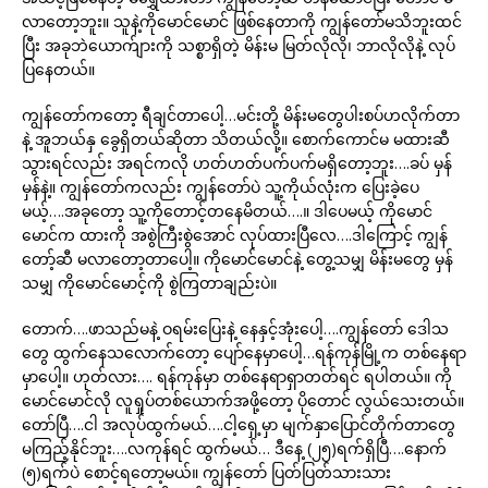
လာတော့ဘူး။ သူနဲ့ကိုမောင်မောင် ဖြစ်နေတာကို ကျွန်တော်မသိဘူးထင်
ပြီး အခုဘဲယောက်ျားကို သစ္စာရှိတဲ့ မိန်းမ မြတ်လိုလို၊ ဘာလိုလိုနဲ့ လုပ်
ပြနေတယ်။
ကျွန်တော်ကတော့ ရီချင်တာပေါ့…မင်းတို့ မိန်းမတွေပါးစပ်ဟလိုက်တာ
နဲ့ အူဘယ်နှ ခွေရှိတယ်ဆိုတာ သိတယ်လို့။ စောက်ကောင်မ မထားဆီ
သွားရင်လည်း အရင်ကလို ဟတ်ဟတ်ပက်ပက်မရှိတော့ဘူး….ခပ် မှန်
မှန်နဲ့။ ကျွန်တော်ကလည်း ကျွန်တော်ပဲ သူ့ကိုယ်လုံးက ပြေးခဲ့ပေ
မယ့်….အခုတော့ သူ့ကိုတောင့်တနေမိတယ်….။ ဒါပေမယ့် ကိုမောင်
မောင်က ထားကို အစွဲကြီးစွဲအောင် လုပ်ထားပြီလေ….ဒါကြောင့် ကျွန်
တော့်ဆီ မလာတော့တာပေါ့။ ကိုမောင်မောင်နဲ့ တွေ့သမျှ မိန်းမတွေ မှန်
သမျှ ကိုမောင်မောင့်ကို စွဲကြတာချည်းပဲ။
တောက်….ဖာသည်မနဲ့ ဝရမ်းပြေးနဲ့ နေနှင့်အုံးပေါ့….ကျွန်တော် ဒေါသ
တွေ ထွက်နေသလောက်တော့ ပျော်နေမှာပေါ့…ရန်ကုန်မြို့က တစ်နေရာ
မှာပေါ့။ ဟုတ်လား…. ရန်ကုန်မှာ တစ်နေရာရှာတတ်ရင် ရပါတယ်။ ကို
မောင်မောင်လို လူရှုပ်တစ်ယောက်အဖို့တော့ ပိုတောင် လွယ်သေးတယ်။
တော်ပြီ….ငါ အလုပ်ထွက်မယ်….ငါ့ရှေ့မှာ မျက်နှာပြောင်တိုက်တာတွေ
မကြည့်နိုင်ဘူး….လကုန်ရင် ထွက်မယ်… ဒီနေ့ (၂၅)ရက်ရှိပြီ….နောက်
(၅)ရက်ပဲ စောင့်ရတော့မယ်။ ကျွန်တော် ပြတ်ပြတ်သားသား