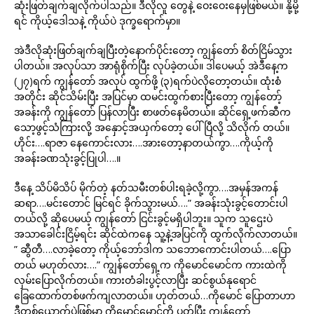
ဆုံးဖြတ်ချက်ချလိုက်ပါသည်။ ဒီလိုလူ တွေနဲ့ ဝေးဝေးနေမှဖြစ်မယ်။ နို့မို့
ရင် ကိုယ့်ဒေါသနဲ့ ကိုယ်ပဲ ဒုက္ခရောက်မှာ။
အဲဒီလိုဆုံးဖြတ်ချက်ချပြီးတဲ့နောက်ပိုင်းတော့ ကျွန်တော် စိတ်ငြိမ်သွား
ပါတယ်။ အလုပ်သာ အာရုံစိုက်ပြီး လုပ်ခဲ့တယ်။ ဒါပေမယ့် အဲဒီနေ့က
(၂၇)ရက် ကျွန်တော် အလုပ် ထွက်ဖို့ (၃)ရက်ပဲလိုတော့တယ်။ ထုံးစံ
အတိုင်း ဆိုင်သိမ်းပြီး အပြင်မှာ ထမင်းထွက်စားပြီးတော့ ကျွန်တော့်
အခန်းကို ကျွန်တော် ပြန်လာပြီး စာဖတ်နေမိတယ်။ ဆိုင်ရှေ့ဖက်ဆီက
သော့ဖွင့်သံကြားလို့ အနှောင့်အယှက်တော့ ပေါ်ပြီလို့ သိလိုက် တယ်။
ဟိုင်း….ရာဇာ နေကောင်းလား….အားတော့နာတယ်ကွာ….ကိုယ့်ကို
အခန်းခဏသုံးခွင့်ပြုပါ….။
ဒီနေ့ သိပ်မိသိပ် မိုက်တဲ့ နတ်သမီးတစ်ပါးရခဲ့လို့ကွာ….အမှန်အကန်
ဆရာ….မင်းတောင် မြင်ရင် ခိုက်သွားမယ်….” အခန်းသုံးခွင့်တောင်းပါ
တယ်လို့ ဆိုပေမယ့် ကျွန်တော် ငြင်းခွင့်မရှိပါဘူး။ သူက သူဌေးပဲ
အသာခေါင်းငြိမ့်ရင်း ဆိုင်ထဲကနေ သူ့နဲ့အပြင်ကို ထွက်လိုက်လာတယ်။
” ဆွီတီ….လာခဲ့တော့ ကိုယ့်ဘော်ဒါက သဘောကောင်းပါတယ်….ပြော
တယ် မဟုတ်လား….” ကျွန်တော်ရှေ့က ကိုမောင်မောင်က ကားထဲကို
လှမ်းပြောလိုက်တယ်။ ကားတံခါးပွင့်လာပြီး ဆင်စွယ်နုရောင်
ခြေထောက်တစ်ဖက်ကျလာတယ်။ ဟုတ်တယ်…ကိုမောင် ပြောတာဟာ
ဒီတစ်ယောက်ပဲဖြစ်မှာ ကိုမောင်မောင်ကို ပတ်ပြီး ကျွန်တော်