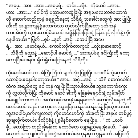
” အမေ့….အား….အား….အမေ့ရဲ့….ဟင်း….အိုး….ကိုမောင်….အား…
ဟား….အား….” ပေါင်ကို မညှာမတာဆွဲဖြဲပြီး အရူးမလေးတစ်ယောက်
လို ဆောက်တည်ရာမဲ့ ရေရွတ်နေတဲ့ သီရိရဲ့ ဒူးခေါင်းတွေကို အားပြုပြီး
လီးကို အဖျားကျန်ရုံလောက်သာ ထုတ်လိုက်ပြီးတော့ ဒုတ်ကနဲ
သားအိမ်ကို သွားဆောင့်မိအောင် အရှိန်ပြင်းပြင်းနဲ့ ပြန်ထည့်လိုက်နဲ့ လိုး
နေပါတယ်။ ” ပြွတ်….စွပ်….ဒုတ်…အင့်….သေပါပြီ အမေ
ရဲ့….အား….မောင်ရယ်….ကောင်းလိုက်တာကွယ်….လိုးနာနာဆောင့်
….သီရိကို မညှာနဲ့….ဆောင့်ပါ မောင်ရဲ့….” အားရပါးရ ဖင်ကြီးကို ကော့
ကော့ပြီးပေးရင်း ရှိုက်ရှိုက်ပြောနေတဲ့ သီရိကို။
ကိုမောင်မောင်ဟာ အံကြီးကြိတ် မျက်လုံး ပြူးပြီး သားအိမ်ကွဲမတတ်
ဆောင့်ပေးနေပါတော့တယ်။ ” အား….အင့်….အင့်….” သီရိ စောက်ခေါင်း
ထဲက အရည်တွေ ဝေါကနဲ ကျပြီးပြီးသွားပါတယ်။ သူ့ဒကောက်ကွေး
ကို လွှတ်လိုက်ပြီး ကိုမောင် မောင် ခါးကို ခြေနှစ်ချောင်းနဲ့ လှမ်းချိတ်
ဖမ်းချုပ်ထားတယ်။ အထဲကစုပ်အားနဲ့ မရရအောင် ဆောင့်လိုးနေတဲ့ ကို
မောင်မောင် လည်း ကော့ကော့သွားပြီး ဆန့်ငင်ဆန့်ငင်နဲ့ ပြီးသွားတယ်။
သူ့အပေါ်မှောက်ကျလာတဲ့ ကိုမောင်မောင်ကို ဆီးဖက်ပြီး အနမ်း တစ်ပွင့်
ဆုချလိုက်တယ်။ ဒီလိုပုံစံနဲ့ (၂)မိနစ်လောက် နေပြီးမှ…. ” ကဲ….လစ်
စို့….တော်ကြာ တည်းခိုခန်းက ကောင်တွေ လျှာရှည်နေအုံးမယ်….” နှစ်
ယောက်သား ပျင်းတိပျင်းတွဲအဝတ်လဲနေတုန်းမှာ ကျွန်တော် အပြင်ကို