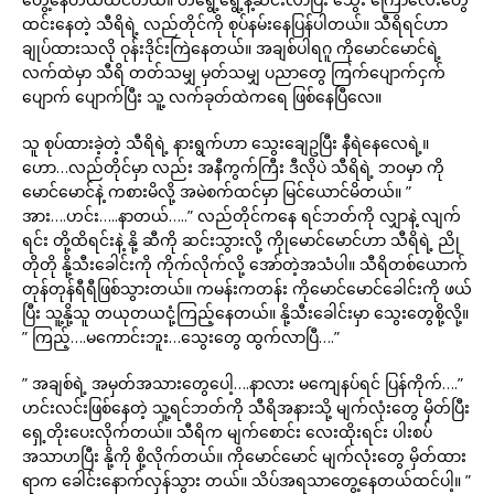
ထင်းနေတဲ့ သီရိရဲ့ လည်တိုင်ကို စုပ်နမ်းနေပြန်ပါတယ်။ သီရိရင်ဟာ
ချုပ်ထားသလို ဝုန်းဒိုင်းကြဲနေတယ်။ အချစ်ပါရဂူ ကိုမောင်မောင်ရဲ့
လက်ထဲမှာ သီရိ တတ်သမျှ မှတ်သမျှ ပညာတွေ ကြက်ပျောက်ငှက်
ပျောက် ပျောက်ပြီး သူ့ လက်ခုတ်ထဲကရေ ဖြစ်နေပြီလေ။
သူ စုပ်ထားခဲ့တဲ့ သီရိရဲ့ နားရွက်ဟာ သွေးချေဥပြီး နီရဲနေလေရဲ့။
ဟော…လည်တိုင်မှာ လည်း အနီကွက်ကြီး ဒီလိုပဲ သီရိရဲ့ ဘဝမှာ ကို
မောင်မောင်နဲ့ ကစားမိလို့ အမဲစက်ထင်မှာ မြင်ယောင်မိတယ်။ ”
အား….ဟင်း…..နာတယ်…..” လည်တိုင်ကနေ ရင်ဘတ်ကို လျှာနဲ့ လျက်
ရင်း တို့ထိရင်းနဲ့ နို့ ဆီကို ဆင်းသွားလို့ ကိုုမောင်မောင်ဟာ သီရိရဲ့ ညို
တိုတို နို့သီးခေါင်းကို ကိုက်လိုက်လို့ အော်တဲ့အသံပါ။ သီရိတစ်ယောက်
တုန်တုန်ရီရီဖြစ်သွားတယ်။ ကမန်းကတန်း ကိုမောင်မောင်ခေါင်းကို ဖယ်
ပြီး သူ့နို့သူ တယုတယငုံ့ကြည့်နေတယ်။ နို့သီးခေါင်းမှာ သွေးတွေစို့လို့။
” ကြည့်….မကောင်းဘူး…သွေးတွေ ထွက်လာပြီ….”
” အချစ်ရဲ့ အမှတ်အသားတွေပေါ့….နာလား မကျေနပ်ရင် ပြန်ကိုက်….”
ဟင်းလင်းဖြစ်နေတဲ့ သူ့ရင်ဘတ်ကို သီရိအနားသို့ မျက်လုံးတွေ မှိတ်ပြီး
ရှေ့တိုးပေးလိုက်တယ်။ သီရိက မျက်စောင်း လေးထိုးရင်း ပါးစပ်
အသာဟပြီး နို့ကို စို့လိုက်တယ်။ ကိုမောင်မောင် မျက်လုံးတွေ မှိတ်ထား
ရာက ခေါင်းနောက်လှန်သွား တယ်။ သိပ်အရသာတွေ့နေတယ်ထင်ပါ့။ ”