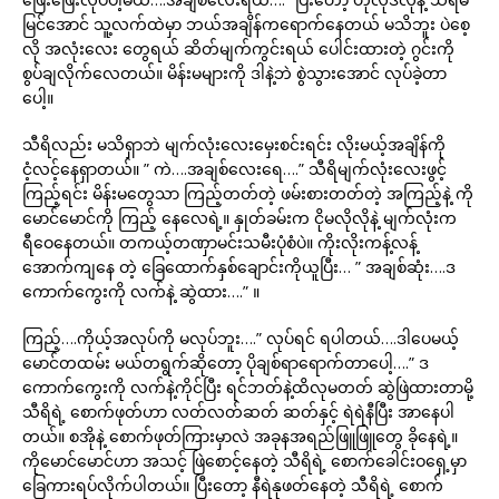
မြင်အောင် သူ့လက်ထဲမှာ ဘယ်အချိန်ကရောက်နေတယ် မသိဘူး ပဲစေ့
လို အလုံးလေး တွေရယ် ဆိတ်မျက်ကွင်းရယ် ပေါင်းထားတဲ့ ဂွင်းကို
စွပ်ချလိုက်လေတယ်။ မိန်းမများကို ဒါနဲ့ဘဲ စွဲသွားအောင် လုပ်ခဲ့တာ
ပေါ့။
သီရိလည်း မသိရှာဘဲ မျက်လုံးလေးမှေးစင်းရင်း လိုးမယ့်အချိန်ကို
ငံ့လင့်နေရှာတယ်။ ” ကဲ….အချစ်လေးရေ….” သီရိမျက်လုံးလေးဖွင့်
ကြည့်ရင်း မိန်းမတွေသာ ကြည့်တတ်တဲ့ ဖမ်းစားတတ်တဲ့ အကြည့်နဲ့ ကို
မောင်မောင်ကို ကြည့် နေလေရဲ့။ နှုတ်ခမ်းက ငိုမလိုလိုနဲ့ မျက်လုံးက
ရီဝေနေတယ်။ တကယ့်တဏှာမင်းသမီးပုံစံပဲ။ ကိုးလိုးကန့်လန့်
အောက်ကျနေ တဲ့ ခြေထောက်နှစ်ချောင်းကိုယူပြီး… ” အချစ်ဆုံး….ဒ
ကောက်ကွေးကို လက်နဲ့ ဆွဲထား….” ။
ကြည့်….ကိုယ့်အလုပ်ကို မလုပ်ဘူး….” လုပ်ရင် ရပါတယ်….ဒါပေမယ့်
မောင်တထမ်း မယ်တရွက်ဆိုတော့ ပိုချစ်ရာရောက်တာပေါ့….” ဒ
ကောက်ကွေးကို လက်နဲ့ကိုင်ပြီး ရင်ဘတ်နဲ့ထိလုမတတ် ဆွဲဖြဲထားတာမို့
သီရိရဲ့ စောက်ဖုတ်ဟာ လတ်လတ်ဆတ် ဆတ်နှင့် ရဲရဲနီပြီး အာနေပါ
တယ်။ စအိုနဲ့ စောက်ဖုတ်ကြားမှာလဲ အခုနအရည်ဖြူဖြူတွေ ခိုနေရဲ့။
ကိုမောင်မောင်ဟာ အသင့် ဖြဲစောင့်နေတဲ့ သီရိရဲ့ စောက်ခေါင်းဝရှေ့မှာ
ခြေကားရပ်လိုက်ပါတယ်။ ပြီးတော့ နီရဲနုဖတ်နေတဲ့ သီရိရဲ့ စောက်