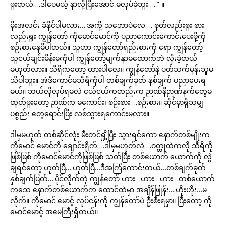
ဖူးတယ်….ဒါပေမယ့် နာလို့ပြီးအောင် မလုပ်ခဲ့ဘူး…..” ။
မိုးအလင်း ခံနိုင်ပါ့မလား….အကို့ သဘောပဲလေ…. စုတ်လည်းစူး စား
လည်းရူး ကျွန်တော် ကိုမောင်မောင့်ကို ပညာကောင်းကောင်းပေးဖို့ကို
စဉ်းစားနေမိပါတယ်။ သူဟာ ကျွန်တော့်ရည်းစားကို ရော ကျွန်တော့်
သူငယ်ချင်းမိန်းမကိုပါ ကျွန်တော့်မျက်နှာမထောက်ဘဲ လိုးခဲ့တယ်
မဟုတ်လား။ သီရိကတော့ ထားပါလေ။ ကျွန်တော်နဲ့ ပတ်သက်မှန်းသူမ
သိပါဘူး။ အဲဒီကောင်မသီရိကိုပါ တစ်ချက်ခုတ် နှစ်ချက် ပညာပေးရ
မယ်။ ဘယ်လိုလုပ်ရမလဲ ငယ်ငယ်ကတည်းက ဉာဏ်နီဉာဏ်နက်တွေမ
ထုတ်ဖူးတော့ ဉာဏ်က မကောင်း၊ စဉ်းစား….စဉ်းစား။ ဆိုင်မှာရှိသမျှ
ပစ္စည်း တွေရောင်းပြီး လစ်သွားရကောင်းမလား။
ဒါမှမဟုတ် တစ်ဆိုင်လုံး မီးတင်ရှို့ပြီး သွားရင်ကော နောက်တစ်မျိုးက
ကိုမောင် မောင်ကို ချောင်းရိုက်….ဒါမှမဟုတ်လဲ….ဝတ္ထုထဲကလို သီရိကို
ဖြစ်ဖြစ် ကိုမောင်မောင်ကိုဖြစ်ဖြစ် သတ်ပြီး တစ်ယောက် ယောက်ကို လွဲ
ချရင်တော့ ဟုတ်ပြီ….ဟုတ်ပြီ…ဒီအကြံကောင်းတယ်…တစ်ချက်ခုတ်
နှစ်ချက်ပြတ်….ပိုင်လိုက်တဲ့ ကျွန်တော် ဟား…ဟား…ဟား…တစ်ယောက်
ကသေ နောက်တစ်ယောက်က ထောင်ထဲမှာ အချိန်ဖြုန်း….ဟိုးဟိုး…မ
လိုက်။ ကိုမောင် မောင့် လုပ်ငန်းကို ကျွန်တော်ပဲ ဦးစီးရမှာ။ ပြီးတော့ ကို
မောင်မောင့် အမေကြီးရှိတယ်။