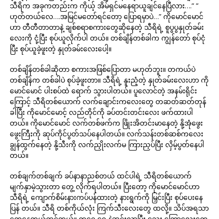
သီရိက အခုကတည်းက ကိုယ့် အိမ်ရှင်မနေရာယူချင်နေပြီလား….” ”
ဟုတ်တယ်လေ….အမြင်မတော်ရင်တော့ ပြောရမှာပဲ…” ကိုမောင်မောင်
ဟာ တီတီတာတာနဲ့ ချစ်စရာစကားတွေဆိုနေတဲ့ သီရိရဲ့ စူပွပွနှုတ်ခမ်း
လေးကို ငုံ့ပြီး စုပ်ယူလိုက်ပါ တယ်။ တစ်ချိန်တစ်ခါက ကျွန်တော် စုပ်ငုံ
ပြီး စုပ်ယူခဲ့ဖူးတဲ့ နှုတ်ခမ်းလေးပေါ့။
တစ်ချိန်တစ်ခါဆိုတာ စကားအဖြစ်ပြောတာ မဟုတ်ဘူး။ တကယ်ပဲ
တစ်ချိန်က တစ်ခါပဲ စုပ်ခဲ့ဖူးတာ။ သီရိရဲ့ နူးညံ့တဲ့ နှုတ်ခမ်းလေးဟာ ကို
မောင်မောင် ပါးစပ်ထဲ ရောက် သွားပါတယ်။ ပူလောင်တဲ့ အနမ်းရိုင်း
ကြောင့် သီရိတစ်ယောက် လက်ချောင်းကလေးတွေ တဆတ်ဆတ်တုန်
ခါပြီး ကိုမောင်မောင့် လည်တိုင်ကို ခပ်တင်းတင်းလေး ဖက်ထားပါ
တယ်။ ကိုမောင်မောင် လက်တစ်ဖက်က ဖြိုးအိတင်းမာနေတဲ့ နို့အုံဖွေး
ဖွေးကြီးကို ဆုပ်ကိုင်ပွတ်သပ်နေပါတယ်။ လက်သန်းတစ်ဆစ်ကလေး
ချွန်ထွက်နေတဲ့ နို့သီးကို လက်ညှိုးလက်မ ကြားညှပ်ပြီး လှိမ့်ပွတ်နေပါ
တယ်။
တစ်ချက်တစ်ချက် ခပ်နာနာညစ်တယ် ထင်ပါရဲ့ သီရိတစ်ယောက်
မျက်နှာမဲ့သွားတာ တွေ့ လိုက်ရပါတယ်။ ပြီးတော့ ကိုမောင်မောင်ဟာ
သီရိရဲ့ ကျောက်စိမ်းနားကပ်ပန်ထားတဲ့ နားရွက်ကို မြှင်းပြီး စုပ်ပေးနေ
ပြန် တယ်။ သီရိ တစ်ကိုယ်လုံး ကြက်သီးလေးတွေ ထလို့။ သိပ်အရသာ
တွေ့နေတယ်ထင်တယ်။ တရွေ့ရွေ့နဲ့ဆင်းလာပြီး သွေး ကြောလေးတွေ