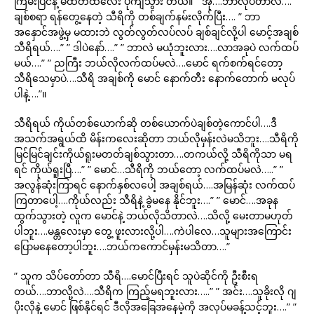
ကြမ်းပြင်နဲ့ မထိတထိလေး ပုံကျသွား တယ်။ ” အို….ဘာလုပ်တာလဲ….”
ချစ်စရာ ရန်တွေ့နေတဲ့ သီရိကို တစ်ချက်နမ်းလိုက်ပြီး…. ” ဘာ
အနှောင်အဖွဲ့မှ မထားဘဲ လွတ်လွတ်လပ်လပ် ချစ်ချင်လို့ပါ မောင့်အချစ်
သီရိရယ်….” ” ဒါပဲနော်….” ” ဘာလဲ မယုံဘူးလား….လာအခုပဲ လက်ထပ်
မယ်….” ” ညကြီး ဘယ်လိုလက်ထပ်မလဲ….မောင် ရက်စက်ရင်တော့
သီရိသေမှာပဲ….သီရိ အချစ်ကို မောင် နောက်တီး နောက်တောက် မလုပ်
ပါနဲ့….”။
သီရိရယ် ကိုယ်တစ်ယောက်ဆို တစ်ယောက်ပဲချစ်တဲ့ကောင်ပါ….ဒီ
အသက်အရွယ်ထိ မိန်းကလေးဆိုတာ ဘယ်လိုမှန်းလဲမသိဘူး….သီရိကို
မြင်မြင်ချင်းကိုယ်ရူးမတတ်ချစ်သွားတာ….တကယ်လို့ သီရိကိုသာ မရ
ရင် ကိုယ်ရူးပြီ….” ” မောင်…သီရိကို ဘယ်တော့ လက်ထပ်မလဲ…..” ”
အလွန်ဆုံးကြာရင် နောက်နှစ်လပေါ့ အချစ်ရယ်….အမြန်ဆုံး လက်ထပ်
ကြတာပေါ့….ကိုယ်လည်း သီရိနဲ့ ခွဲမနေ နိုင်ဘူး….” ” မောင်….အခုန
ထွက်သွားတဲ့ လူက မောင်နဲ့ ဘယ်လိုသိတာလဲ….သိလို့ မေးတာမဟုတ်
ပါဘူး….မန္တလေးမှာ တွေ့ ဖူးလားလို့ပါ….ကဲပါလေ…သူများအကြောင်း
ပြောမနေတော့ပါဘူး….ဘယ်ကကောင်မှန်းမသိတာ….”
” သူက သိပ်တော်တာ သီရိ….မောင်ပြီးရင် သူပဲဆိုင်ကို ဦးစီးရ
တယ်….ဘာလို့လဲ….သီရိက ကြည့်မရဘူးလား…..” ” အင်း….သူခိုးလို ဂျ
ပိုးလိုနဲ့ မောင် ဖြစ်နိုင်ရင် ဒီလိုအခြေအနေမဲ့ကို အလုပ်မခန့်သင့်ဘူး….” ”