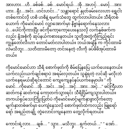
အားဟား….ဟိ…ခစ်ခစ်….ခစ်….မောင်ရယ်….အို…အဟင့်….မောင့်….အား
ဟား…ရှီး….အင်း…ဟင်းဟင်း….” သန္တာရောင် နှုတ်ခမ်းလေးဟာ ရွှေငါး
တစ်ကောင်လို ဟစိ ဟစိနဲ့ ရမက်သံတွေ ထွက်လာပါတယ်။ သီရိတစ်
ယောက် ကိုမောင်မောင် လျှာအောက်မှာ နိဗ္ဗာန်ရောက်နေသလား
ပဲ….ပေါင်ကိုကားပြီး ဖင်ကိုကော့ကော့ပေးနေသလို လက်နှစ်ဖက်က
လည်း နို့အစုံကို ဆုပ်နယ်ကစားနေတယ်။ သူတို့အတွဲကိုကြည့်ရင်း
ကျွန်တော်လီးဟာ တောင်မတ်လာပါတယ်။ ဘယ်အချိန် က ကိုင်ထားမိ
လဲမသိဘူး….သတိထားမိတော့ တင်းနေတဲ့ လီးကို ခပ်ဖိဖိအုပ်ထားမိ
တယ်။
ကိုမောင်မောင်ဟာ သီရိ စောက်ဖုတ်ကို စိမ်ပြေနပြေ ယက်ပေးနေတယ်။
ယက်လည်းယက်ချင်စရာပဲ အရမ်းလှတယ်။ သူနဲ့ရတဲ့ လင်ဆို မလိုးဘဲ
ယက်နေရမယ်ဆိုရင်တောင် ကျေကျေနပ်နပ်ယက်နေမှာပါ။ ” ကို
မောင်….ကိုမောင်….အို….အင်း….အင့်….အင့်….အား…အင့်….” ဖင်ကြီးဟာ
ဆတ်ကနဲ ဆတ်ကနဲ ကော့တက်သွားရင်း သီရိငြိမ်ကျသွားပါတယ်။
တကယ်ရုပ်သေးကြိုးပြတ်ပဲ ကိုမောင်မောင့်မျက်နှာခွာလိုက်တော့
မျက်နှာတစ်ဖက်မှာ ပေကျံနေသလို စောက်ဖုတ်ထဲကလည်း ဖြူရော်
ရော် အရည်တချို့ တွဲလောင်းကျနေတာ တွေ့လိုက်ရတယ်။
ကောင်းရဲ့လား……ချစ်…. ” သွား….မသိဘူး….ရှက်တယ်….” ” အော်…