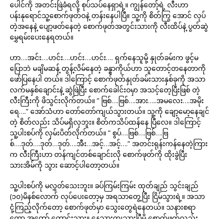
ပေါင်ကို အတင်းဖြဲခံရလို့ စုပ်သပ်နေရှာရဲ့။ ကျွန်တော့်ရဲ့ လီးဟာ
ပန်းနုရောင်သူ့စောက်ဖုတ်ဝနဲ့ တန်းနေပါပြီ။ သူ့ကို စိတ်ကြွ အောင် လုပ်
တဲ့အနေနဲ့ ပျော့ဖတ်နေတဲ့ စောက်ဖုတ်အတွင်းသားကို လီးထိပ်နဲ့ ပွတ်ဆွဲ
မွှေရမ်းပေးနေရတယ်။
ဟာ….အင်း….ဟင်း….ဟင်း….ဟင်း…. ရှက်နေသူမို့ နှုတ်ခမ်းက ဖွင့်မ
ပြောဘဲ မချိမဆန့် တွန့်လိမ်နေတဲ့ ခန္ဓာကိုယ်ဟာ သူတောင့်တနေတာကို
ဖော်ပြနေပါ တယ်။ ဒါကြောင့် စောက်ဖုတ်နှုတ်ခမ်းသားနှစ်ခုကို အသာ
လက်မနှစ်ချောင်းနဲ့ ဆွဲဖြဲပြီး စောက်ခေါင်းဝမှာ အသင့်တေ့ပြီးဖြစ် တဲ့
လီးကြီးကို ဖိသွင်းလိုက်တယ်။ ” ဗြစ်….ဗြစ်….အား…..အမလေး….အမိုး
ရေ….” အော်သံဟာ တော်တော်ကျယ်သွားတယ်။ သူ့ကို ချော့မော့နေချင်
တဲ့ စိတ်လည်း သိပ်မရှိလှဘူး။ စိတ်ကသိပ်ထန်နေ ပြီလေ။ ဒါကြောင့်
သူ့ပါးစပ်ကို လှမ်းပိတ်လိုက်တယ်။ ” စွပ်….ဗြစ်….ဗြစ်….ဗြ
စ်….ဒုတ်….ဒုတ်…ဒုတ်….အီး…အင့်…အင့်….” အတင်းရုန်းကန်နေတဲ့ကြား
က လီးကြီးဟာ တန်ကျင်တစ်ချောင်းလို စောက်ဖုတ်ကို ထိုးခွဲပြီး
သားအိမ်ကို သွား ဆောင့်ပါတော့တယ်။
သူ့ပါးစပ်ကို မလွှတ်သေးဘူး။ ခပ်ကြမ်းကြမ်း ထုတ်ချည် သွင်းချည်
(၁၀)မိနစ်လောက် လုပ်ပေးတော့မှ အရသာတွေ့ပြီး ငြိမ်သွားရဲ့။ အသာ
ငုံ့ကြည့်လိုက်တော့ စောက်ဖုတ်မှာ သွေးတွေရဲနေတယ်။ သနားစရာ
တော့ အတော် ကောင်းသား။ နေသားကျသွားပြီမို့ စောက်ဖုတ်လည်း