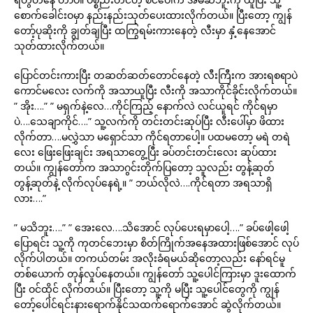
စောက်ခေါင်းဝမှာ နည်းနည်းသုတ်ပေးထားလိုက်တယ်။ ပြီးတော့ ကျွန်
တော့်ပုဆိုးကို ချွတ်ချပြီး ထကြွရမ်းကားနေတဲ့ လီးမှာ နှံ့နေအောင်
သုတ်ထားလိုက်တယ်။
ပြောင်တင်းကားပြီး တဆတ်ဆတ်တောင်နေတဲ့ လီးကြီးက အားရစရာပဲ
ကောင်မလေး လက်ကို အသာယူပြီး လီးကို အသာကိုင်ခိုင်းလိုက်တယ်။
” အိုး….” ” မရှက်နဲ့လေ…ကိုင်ကြည့် နောက်လဲ လင်ယူရင် ကိုင်ရမှာ
ပဲ….သေချာကိုင်….” သူ့လက်ကို တင်းတင်းဆုပ်ပြီး လီးပေါ်မှာ ဖိထား
လိုက်တာ….မလွှဲသာ မရှောင်သာ ကိုင်ရတာပေါ့။ ပထမတော့ မရဲ တရဲ
လေး ဖြေးဖြေးချင်း အရသာတွေ့ပြီး ခပ်တင်းတင်းလေး ဆုပ်ထား
တယ်။ ကျွန်တော်က အသာဂွင်းတိုက်ပြတော့ သူလည်း တွန့်ဆုတ်
တွန့်ဆုတ်နဲ့ လိုက်လုပ်နေရဲ့။ ” ဘယ်လိုလဲ….ကိုင်ရတာ အရသာရှိ
လား….”
” မသိဘူး….” ” အေးလေ….သိအောင် လုပ်ပေးရမှာပေါ့….” ခပ်ဖေါ့ဖေါ့
ပြောရင်း သူ့ကို ကုတင်ဘေးမှာ စိတ်ကြိုက်အနေအထားဖြစ်အောင် လုပ်
လိုက်ပါတယ်။ တကယ်တမ်း အလိုးခံရမယ်ဆိုတော့လည်း နော်ရင်မူ
တစ်ယောက် တုန်လှုပ်နေတယ်။ ကျွန်တော် သူ့ပေါင်ကြားမှာ ဒူးထောက်
ပြီး ဝင်ထိုင် လိုက်တယ်။ ပြီးတော့ သူ့ကို မပြီး သူ့ပေါင်တွေကို ကျွန်
တော့်ပေါင်ရင်းနားရောက်နိုင်သထက်ရောက်အောင် ဆွဲလိုက်တယ်။