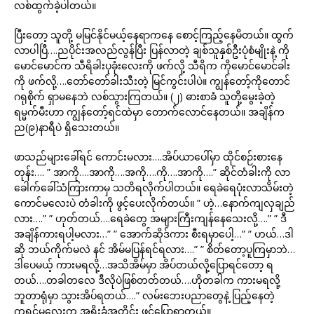
လစ်ထွက်ခဲ့ပါတယ်။
ပြီးတော့ သူတို့ မမြင်နိုင်မယ့်နေရာကနေ စောင့်ကြည့်နေမိတယ်။ ထွက်
လာပါပြီ….ညပိုင်းအလည်လွန်ပြီး ပြန်လာတဲ့ ချစ်သူနှစ်ဦးပုံစံမျိုးနဲ့ ကို
မောင်မောင်က သီရိခါးပုခုံးလေးကို ဖက်လို့ သီရိက ကိုမောင်မောင်ခါး
ကို ဖက်လို့….တော်တော်ခါးသီးတဲ့ မြင်ကွင်းပါပဲ။ ကျွန်တော့်ကိုတောင်
ဂရုစိုက် ရှာမနေဘဲ လစ်သွားကြတယ်။ (၂) ဓားစာခံ သူတို့မွေးခဲ့တဲ့
ရမ္မက်မီးဟာ ကျွန်တော့်ရင်ထဲမှာ တောက်လောင်နေတယ်။ အချိန်က
ည(၉)နာရီပဲ ရှိသေးတယ်။
ဖာသည်များခေါ်ရင် ကောင်းမလား….အိပ်ယာပေါ်မှာ ထိုင်စဉ်းစားနေ
တုန်း…. ” အာကို….အာကို….အကို….ကို….အာကို….” ဆိုင်တံခါးကို လာ
ခေါက်ခေါ်သံကြားကာမှ သတိရလိုက်ပါတယ်။ ရေခဲရေပုံးလာသိမ်းတဲ့
ကောင်မလေးပဲ တံခါးကို ဖွင့်ပေးလိုက်တယ်။ ” ဟဲ့…နောက်ကျလှချည်
လား….” ” ဟုတ်တယ်….ရေခဲတွေ အများကြီးကျန်နေသေးလို့….” ” ဒီ
အချိန်ကားရပါ့မလား…” ” အောက်ဆိုဒ်ကား စီးရမှာပေါ့…” ” ဟယ်…ဒါ
ဆို ဘယ်ကိုက်မလဲ နင် အိမ်မပြန်ရင်ရလား….” ” စိတ်တော့ပူကြမှာဘဲ…
ဒါပေမယ့် ကားမရလို့…အသိအိမ်မှာ အိပ်တယ်လို့ပြောရင်တော့ ရ
တယ်….တခါတလေ ဒီလိုပဲဖြစ်တတ်တယ်….ဟိုတခါက ကားမရလို့
ဘူတာရုံမှာ သွားအိပ်ရတယ်….” လမ်းဘေးပညာတွေနဲ့ ပြည့်နေတဲ့
ကရင်မလေးက အရိုးခံအတိုင်း ဖွင့်ပြောရှာတယ်။