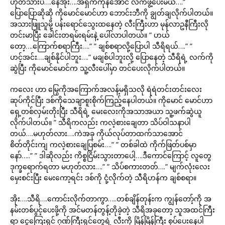
ဟုတ်သားပဲ….နေအုံး….အရှက်ကုန်အောင် လက်ဖွဲ့ပေးမယ်….”
ပြောပြောဆိုဆို ကိုမောင်မောင်ဟာ ဘောင်းဘီကို ချွတ်ချလိုက်ပါတယ်။
အသားဖြူသူမို့ ပန်းရောင်သွေးထနေတဲ့ လီးကြီးဟာ မုန်လာဥနီကြီးလို
တင်းမာပြီး ခေါင်းတရမ်းရမ်းနဲ့ ပေါ်လာပါတယ်။ ” ဟယ်
တော့….ကြောက်စရာကြီး….” ” ချစ်စရာလို့ပြောပါ သီရိရယ်….” ”
ဟင့်အင်း….ချစ်နိုင်ပါဘူး….” မချစ်ပါဘူးလို့ ပြောနေတဲ့ သီရိရဲ့ လက်ကို
ဆွဲပြီး ကိုမောင်မောင်က သူ့လီးပေါ်မှာ တင်ပေးလိုက်ပါတယ်။
ကလေး ဟာ မြွေကိုအကြောက်အလန့်မရှိသလို ရဲရဲတင်းတင်းလေး
ဆုပ်ကိုင်ပြီး ဒစ်ကိုသေချာစူးစိုက်ကြည့်နေပါတယ်။ ကိုမောင် မောင်ဟာ
ရှေ့တစ်လှမ်းတိုးပြီး သီရိရဲ့ မေးလေးကိုအသာအယာ သူ့ဖက်ဆွဲယူ
လိုက်ပါတယ်။ ” သီရိကလည်း ကလဲ့စားချေတာ သိပ်ဝါသနာပါ
တယ်….မဟုတ်လား….ကဲအခု ကိုယ်လုပ်တာထက်သာအောင်
စိတ်တိုင်းကျ ကလဲ့စားချေပြစမ်း….” ” တစ်ခါထဲ ကိုက်ဖြတ်ပစ်မှာ
နော်…..” ” ဒါဆိုလည်း ကိစ္စငြိမ်းသွားတာပေါ့….ဒီကောင်ကြောင့် လူတွေ
ဒုက္ခရောက်ရတာ မဟုတ်လား….” ” သိပ်စကားတတ်….” မျက်လုံးလေး
မှေးစင်းပြီး မေးကော့ရင်း ဒစ်ကို ငုံ့လိုက်တဲ့ သီရိဟန်က ချစ်စရာ။
အိုး….သီရိ….ကောင်းလိုက်တာကွာ…..တစ်ချိန်တုန်းက ကျွန်တော့်ကို အ
နမ်းတစ်ပွင့်ပေးဖို့ကို အင်မတန်တွန့်တိုခဲ့တဲ့ သီရိအခုတော့ သူအထင်ကြီး
ရာ ငွေကြေးရှင် ဂုဏ်ကြီးရှင်တွေရဲ့ လီးကို မြိန်မြိန်ကြီး စုပ်ပေးနေပါ