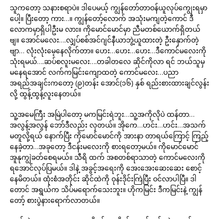
သူကတော့ သနားစရာပဲ။ ဒါပေမယ့် ကျွန်တော်တာဝန်ယူလုပ်ကျွေးရမှာ
ပေါ့။ ပြီးတော့ ကား…။ ကျွန်တော့်လောက် အသုံးမကျတဲ့ကောင် ဒီ
လောကမှာရှိပါဦးမ လား။ ကိုမောင်မောင်မှာ ညီမတစ်ယောက်ရှိတယ်
ဗျ။ အောင်မလေး….လျှပ်စစ်အင်ဂျင်နီယာဘွဲ့ယူထားတဲ့ ဦးနှောက်တဲ့
ဗျာ… လုံးလုံးမေ့နေလိုက်တာ။ ဟေး…ဟေး…ဟေး…ဒီကောင်မလေးကို
သုံးရမယ်….ဆပ်စလူးမလေး….တခါတလေ ဆိုင်ကိုလာ ရင် ဘယ်သူမှ
မနေရအောင် လက်ကမြင်းကျောထတဲ့ ကောင်မလေး…ပညာ
အရည်အချင်းကတော့ (၉)တန်း အောင်(၁၆) နှစ် ရည်းစားထားချင်လွန်း
လို့ ထွန့်ထွန့်လူးနေတယ်။
သူ့အမေကြီး အမြဲပါတော့ မကမြင်းရဲဘူး…သူ့အကိုလိုပဲ ထန်တာ…
အလွန့်အလွန် ဘော်ဒီလည်း လှတယ်။ အိုကေ…ဟင်း…ဟင်း…အသက်
မတူလို့ရယ် နောက်ပြီး ကိုမောင်မောင်ကို အားနာ တာရယ်ကြောင့် ကြည့်
နေခဲ့တာ…အခုတော့ ဒီငန်းမလေးကို စားရတော့မယ်။ ကိုမောင်မောင်
အူနုကျွဲခတ်စေရမယ်။ သီရိ ထက် အစတစ်ရာသာတဲ့ ကောင်မလေးကို
ရအောင်လုပ်ပြမယ်။ ဒါနဲ့ အခွင့်အရေးကို အေးအေးဆေးဆေး စောင့်
နေမိတယ်။ ထုံးစံအတိုင်း ဆိုင်ထဲကို ဝုန်းဒိုင်းကြဲပြီး ဝင်လာပါပြီ။ ဒါ
တောင် အရွယ်က သိပ်မရောက်သေးဘူး။ ဟိုကမြင်း ဒီကမြင်းနဲ့ ကျွန်
တော့် စားပွဲနားရောက်လာတယ်။