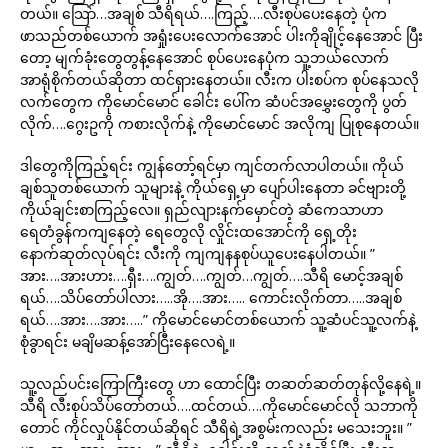
တယ်။ သြော်…အချစ် သီရိရယ်….ကြည့်….လီးစုပ်ပေးနေတဲ့ ပုံက
ဖာသည်တစ်ယောက် အရှုံးပေးလောက်အောင် ပါးကိုချိုင့်နေအောင် ပြီး
တော့ မျက်ခုံးတွေတွန့်နေအောင် စုပ်ပေးနေပုံက သူ့ဘယ်လောက်
အာရုံစိုက်တယ်ဆိုတာ ထင်ရှားနေတယ်။ လီးက ပါးစပ်က စုပ်နေသလို
လက်တွေက ကိုမောင်မောင် ခေါင်း ပေါ်က ဆံပင်အမွှေးတွေကို ပွတ်
လိုက်….ဂွေးဥကို ကစားလိုက်နဲ့ ကိုမောင်မောင် အလိုကျ ပြုစုနေတယ်။
ဒါတွေကိုကြည့်ရင်း ကျွန်တော့်ရင်မှာ ကျင်တက်လာပါတယ်။ ကိုယ်
ချစ်သူတစ်ယောက် သူများနဲ့ ကိုယ်ရှေ့မှာ ပျော်ပါးနေတာ ခင်ဗျားတို့
ကိုယ်ချင်းစာကြည့်လေ။ ရှည်လျားနက်မှောင်တဲ့ ဆံကေသာဟာ
ရေတံခွန်ကကျနေတဲ့ ရေတွေလို လှိုင်းထအောင်ကို ရှေ့တိုး
နောက်ဆုတ်လုပ်ရင်း လီးကို ကျကျနနစုပ်ယူပေးနေပါတယ်။ ”
အား….အားဟား….ရှီး….ကျွတ်….ကျွတ်…ကျွတ်….သီရိ မောင့်အချစ်
ရယ်….သိပ်တော်ပါလား…..အို….အား….. ကောင်းလိုက်တာ…..အချစ်
ရယ်….အား….အား…..” ကိုမောင်မောင်တစ်ယောက် သူ့ဆံပင်သူ့လက်နဲ့
စုံခွာရင်း မချိမဆန့်အော်ငြီးနေလေရဲ့။
သူ့လည်ပင်းကြောကြီးတွေ ဟာ ထောင်ပြီး တဆတ်ဆတ်တုန်လို့နေရဲ့။
သီရိ လီးစုပ်သိပ်တော်တယ်….ထင်တယ်….ကိုမောင်မောင်လို သဘာကို
တောင် ကိုင်လှုပ်နိုင်တယ်ဆိုရင် သီရိရဲ့အစွမ်းကလည်း မသေးဘူး။ ”