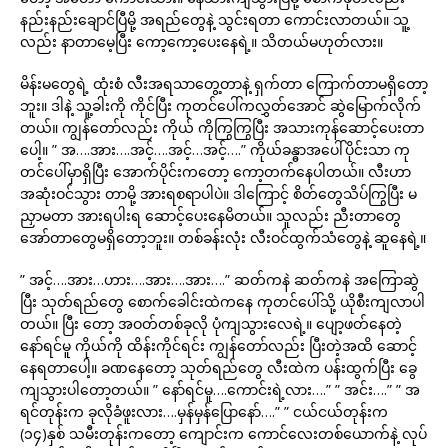
နည်းနည်းချောင်ပြီမို့ အရည်တွေနဲ့ သွင်းရတာ ကောင်းလာတယ်။ သူ့
လည်း နာတာမေ့ပြီး ကော့ကော့ပေးနေရဲ့။ သိတယ်မဟုတ်လား။
မိန်းမတွေရဲ့ ထုံးစံ လီးအရသာတွေ့တာနဲ့ ရှက်တာ ကြောက်တာမရှိတော့
ဘူး။ ဒါနဲ့ သူ့ခါးကို ကိုင်ပြီး ကုတင်ပေါ်ကလွှတ်အောင် ဆွဲမြောက်လိုက်
တယ်။ ကျွန်တော်လည်း ကိုယ် ကိုကြွကြွပြီး အသားကုန်ဆောင့်ပေးတာ
ပေါ့။ ” အ….အား….အင့်….အင့်…အင့်….” ကိုယ်ခန္ဓာအပေါ်ပိုင်းသာ ကု
တင်ပေါ်မှာရှိပြီး အောက်ပိုင်းကတော့ ကော့တက်နေပါတယ်။ လီးဟာ
အဆုံးဝင်သွား တာမို့ အားရစရာပါပဲ။ ဒါကြောင့် စိတ်တွေသိပ်ကြွပြီး မ
ညှာမတာ အားရပါးရ ဆောင့်ပေးနေမိတယ်။ သူလည်း ညီးတာတွေ
အော်တာတွေမရှိတော့ဘူး။ တစ်ခန်းလုံး လီးဝင်ထွက်သံတွေနဲ့ ဆူနေရဲ့။
” အင့်….အား…ဟား….အား….အား….” ဆတ်ကနဲ ဆတ်ကနဲ အကြောဆွဲ
ပြီး သုတ်ရည်တွေ စောက်ခေါင်းထဲကနေ ကုတင်ပေါ်သို့ ယိုစီးကျလာပါ
တယ်။ ပြီး တော့ အဝတ်တစ်ခုလို ပုံကျသွားလေရဲ့။ ပျော့ဖတ်နေတဲ့
နော်ရင်မူ ကိုယ်ကို ထိန်းကိုင်ရင်း ကျွန်တော်လည်း ပြီးတဲ့အထိ ဆောင့်
နေရတာပေါ့။ ခဏနေတော့ သုတ်ရည်တွေ လီးထဲက ပန်းထွက်ပြီး ခွေ
ကျသွားပါတော့တယ်။ ” နော်ရင်မူ….ကောင်းရဲ့လား….” ” အင်း….” ” အ
ရင်တုန်းက ခုလိုခံဖူးလား….မှန်မှန်ပြောနော်….” ” ငယ်ငယ်တုန်းက
(၁၄)နှစ် သမီးတုန်းကတော့ ကျောင်းက ကောင်လေးတစ်ယောက်နဲ့ လုပ်