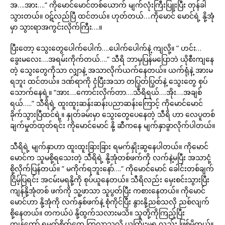
အ….အား….” ကိုမောင်မောင်တစ်ယောက် မျက်လုံးကြီးပြူးပြီး တုန်ခါ
သွားတယ်။ ဝဋ်လည်ပြီ ထင်တယ်။ ဟုတ်တယ်….ကိုမောင် မောင်ရဲ့ နို့အုံ
မှာ သွားရာအကွင်းလိုက်ကြီး….။
ပြီးတော့ သွေးတွေပေါက်ပေါက်….ပေါက်ပေါက်နဲ့ ကျလို့။ ” ဟင်း…
ခွေးမလေး….အရမ်းကိုက်တယ်….” သီရိ ဘာမှပြန်မပြောဘဲ ယိုစီးကျနေ
တဲ့ သွေးတွေကိုသာ လျှာနဲ့ အသာလိုက်ယက်နေတယ်။ ယက်ရုံနဲ့ အားမ
ရဘူး ထင်တယ်။ ဒဏ်ရာကို ငုံပြီးအသာ တပြွတ်ပြွတ်နဲ့ သွေးတွေ စုပ်
သောက်နေရဲ့။ “အား….ကောင်းလိုက်တာ….သီရိရယ်….အိုး….အချစ်
ရယ်…..” သီရိရဲ့ ထူးထူးဆန်းဆန်းပညာဆန်းကြောင့် ကိုမောင်မောင်
ခိုက်သွားပြီထင်ရဲ့။ နှုတ်ခမ်းမှာ သွေးတွေပေနေတဲ့ သီရိ ဟာ လေပူတစ်
ချက်မှုတ်ထုတ်ရင်း ကိုမောင်မောင် နို့ ဆီကနေ မျက်နှာခွာလိုက်ပါတယ်။
သီရိရဲ့ မျက်နှာဟာ ထူးထူးခြားခြား ရမက်နှိုးဆွနေပါတယ်။ ကိုမောင်
မောင်က သူမစို့ရသေးတဲ့ သီရိရဲ့ နို့အုံတစ်ဖက်ကို လက်နဲ့မပြီး အသာငုံ့
စို့လိုက်ပြန်တယ်။ ” မကိုက်ရဘူးနော်….” ကိုမောင်မောင် ခေါင်းတစ်ချက်
ငြိမ့်ပြရင်း အငမ်းမရနို့ကို စုပ်ယူနေတယ်။ သီရိလည်း မှေးစင်းသွားပြီး
ကျန်နို့အုံတစ် ဖက်ကို သူ့ဖာသာ သူပွတ်ပြီး ကစားနေတယ်။ ကိုမောင်
မောင်ဟာ နို့အုံကို လက်နှစ်ဖက်နဲ့ စုံကိုင်ပြီး နွားနို့ညစ်သလို ညစ်လျက်
စို့နေတယ်။ တကယ်ပဲ နို့ထွက်သလားမသိ။ သူတို့ကိုကြည့်ပြီး
ကျွန်တော် ရမက်စိတ်တွေ ကြွလာသလို ယူကြုံးမရ လည်း ဖြစ်မိတယ်။