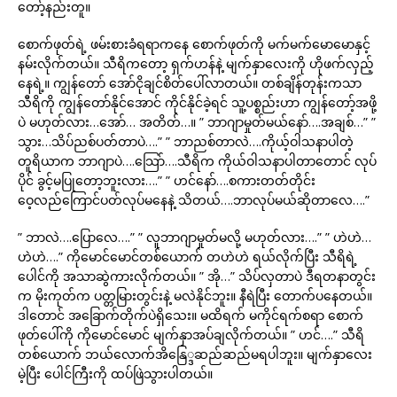
တော့်နည်းတူ။
စောက်ဖုတ်ရဲ့ ဖမ်းစားခံရရာကနေ စောက်ဖုတ်ကို မက်မက်မောမောနှင့်
နမ်းလိုက်တယ်။ သီရိကတော့ ရှက်ဟန်နဲ့ မျက်နှာလေးကို ဟိုဖက်လှည့်
နေရဲ့။ ကျွန်တော် အော်ငိုချင်စိတ်ပေါ်လာတယ်။ တစ်ချိန်တုန်းကသာ
သီရိကို ကျွန်တော်နိုင်အောင် ကိုင်နိုင်ခဲ့ရင် သူ့ပစ္စည်းဟာ ကျွန်တော့်အဖို့
ပဲ မဟုတ်လား…အော်… အတိတ်…။ ” ဘာဂျာမှုတ်မယ်နော်….အချစ်…” ”
သွား…သိပ်ညစ်ပတ်တာပဲ….” ” ဘာညစ်တာလဲ….ကိုယ့်ဝါသနာပါတဲ့
တူရိယာက ဘာဂျာပဲ….သြော်….သီရိက ကိုယ်ဝါသနာပါတာတောင် လုပ်
ပိုင် ခွင့်မပြုတော့ဘူးလား….” ” ဟင်နော်….စကားတတ်တိုင်း
ဝေ့လည်ကြောင်ပတ်လုပ်မနေနဲ့ သိတယ်….ဘာလုပ်မယ်ဆိုတာလေ….”
” ဘာလဲ….ပြောလေ….” ” လူဘာဂျာမှုတ်မလို့ မဟုတ်လား….” ” ဟဲဟဲ…
ဟဲဟဲ….” ကိုမောင်မောင်တစ်ယောက် တဟဲဟဲ ရယ်လိုက်ပြီး သီရိရဲ့
ပေါင်ကို အသာဆွဲကားလိုက်တယ်။ ” အို…” သိပ်လှတာပဲ ဒီရတနာတွင်း
က မိုးကုတ်က ပတ္တမြားတွင်းနဲ့ မလဲနိုင်ဘူး။ နီရဲပြီး တောက်ပနေတယ်။
ဒါတောင် အခြောက်တိုက်ပဲရှိသေး။ မထိရက် မကိုင်ရက်စရာ စောက်
ဖုတ်ပေါ်ကို ကိုမောင်မောင် မျက်နှာအပ်ချလိုက်တယ်။ ” ဟင်….” သီရိ
တစ်ယောက် ဘယ်လောက်အိနြေ္ဒဆည်ဆည်မရပါဘူး။ မျက်နှာလေး
မဲ့ပြီး ပေါင်ကြီးကို ထပ်ဖြဲသွားပါတယ်။