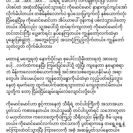
ဟ….အ….အား…အား….” သီရိရဲ့ ခေါင်းကို လက်နဲ့စုံကိုင်ပြီး လီးက
ပါးစပ်ထဲ အဆုံးထိမြုပ်ဝင်သွားရင်း ကိုမောင်မောင် နာနာကျင်ကျင်အော်
လိုက်မိပါတယ်။ တစ်မိနစ်လောက်ပဲ ရုပ်သေးပြကွက်လို နှစ်ယောက်လုံး
ငြိမ်နေပြီးမှ ကိုမောင်မောင်ဟာ အိပ်ယာပေါ် ဝုန်းကနဲ ပစ်လဲသွားပါတော့
တယ်။ သီရိလည်း သူ့အပေါ်သို့ ထပ်ရက်ကျလာတဲ့ ကိုမောင်မောင်ကို
တင်းတင်းကြီး ပွေ့ဖက်ရင်း နှပ်နေကြတယ်။ ကျွန်တော့်လက်ထဲမှာ
ပူနွေးပြစ်ချွဲတဲ့….အတွေ့ကြောင့် အသာငုံ့ကြည့်လိုက်တယ်။ ကျွန်တော်
သုတ်လွှတ် လိုက်မိပါလား။
မထားနဲ့ မတွေ့ရတဲ့ နောက်ပိုင်းမှာ စုပေါင်းသိုမှီးထားရတဲ့ အားတွေ
ပေါ့….လက်ထဲကနေပြီး ကြမ်းပြင်ပေါ်သို့ တွဲပြီး ကျနေတာ နှမျောစရာ
ဘဲ မိန်းကလေးတစ်ယောက်အဖို့ အင်အားသစ်တွေပေးနိုင်မယ့် အရာ
တွေပါ။ ဒါပေမယ့်လေ ကျွန်တော့်ခန္ဓာကိုယ်ထဲမှာ လှည့်ပတ်ပြေးလွှား
နေတဲ့ ရမက်တွေ ထွက်ပေါက်ခဏရသွားတာပဲ ကျေးဇူးတင်မိတယ်။
သူတို့က တော့ ငြိမ်းငြိမ်းချမ်းချမ်းလဲလျောင်းလို့ပေါ့။
ကိုမောင်မောင်ဟာ စွင့်ကားနေတဲ့ သီရိရဲ့ တင်ပါးကြီးကို အသာအယာ
ပွတ်သပ် ကစားနေတယ်။ ဘယ်သူမဆို တင်ပါးပွတ်ရင် သဘောတူတာ
ပဲ မဟုတ်လား။ ကလေးတွေကိုပဲကြည့် သီရိလည်း မှိန်းပြီး ဇိမ် ယူနေ
တယ်။ ကိုမောင်မောင်လက်ဟာ တင်သားကို ပွတ်ရာကနေ တရွေ့ရွေ့နဲ့
ဖင်ကြားထဲဝင်သွားပြီး ကြားလေးကို အစုံ အဆန်ပွတ်သပ်နေတယ်။