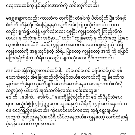
လှေကားထစ်ကို နင်းရင်းအောက်ကို ဆင်းလိုက်တယ်။
မရွှေချောကလည်း ကားထဲက ထွက်ပြီး တံခါးကို ပိတ်လိုက်ပြီ။ သိချင်
စိတ်ကို ထိန်းပြီး အိနြေ္ဒရရပဲ သူ့ကိုလှမ်းကြည့်လိုက်တယ်။ သူက
လည်း ရှက်ရွံ့ဟန်နဲ့ မျက်လုံးလေး စွေပြီး ကျွန်တော့်ကို ကြည့်လိုက်
တယ်။ မျက်လုံးချင်း အစုံမှာ….” ဟင်း ” ကျွန်တော့် မျက်လုံးတွေ ပြာဝေ
သွားပါတယ်။ သီရိ…သီရိ ကျွန်တော်အသက်လောက်ချစ်ခဲ့ရတဲ့ သီရိ
ကျွန်တော်ကို အရူးလုပ်ခဲ့တဲ့ သီရိ…ပြီးတော့ ကျွန်တော့် အကို ကို ပြောင်
ပြောင်နှိုက်ခဲ့တဲ့ သီရိ။ သူလည်း မျက်လုံးလေး ဝိုင်းသွားတယ်။
အရမ်းပဲ အံ့သြသွားတယ်ထင်ပါ့… ကိုမောင်မောင် မရိပ်မိခင်မှာပဲ နှစ်
ယောက်စလုံး အိနြေ္ဒဆည်လိုက်နိုင်တယ်။ တကယ်လို့ ကျွန်တော်က
နှုတ်ဆက်ခဲ့ရင် သူမသိချင် ယောင်ဆောင်နေမှာ သေချာတယ်။ ဒီလို
သစ္စာမဲ့တဲ့ မိန်းမကို နှုတ်ဆက်ဖို့လည်း မစဉ်းစားဘူး။ ”
ဒေါက်….ဒေါက်….ဒေါက်…” မေးကိုမြှင့်လိုက်ရင်း ဒေါက်ဖိနပ်သံပေး
ရင်း အလိုးခံဖို့ ကြွကြွရွရွလေး သွားနေတဲ့ သီရိကို ကျွန်တော်နောက်က
နေ ငေးကြည့်နေမိတယ်။ ကိုမောင်မောင်ကတော့ သူရဲ့ရွေးချယ်မှု
အတွက် ဂုဏ်ယူနေပုံပဲ။ သီရိ သိပ်လှနေတယ်။ ကျွန်တော့် လက်ထဲမှာရှိ
ခဲ့တုန်းကထက် လှနေတယ်။