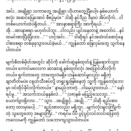
အင်း…အချိုရှာ သကာတွေ့ အပျိုရှာ ဟိုဟာတွေ့ပြီပေါ့။ နှစ်ယောက်
စလုံး အဆင်ပြေအောင် စီစဉ်မှပဲ။ ” ဒါဆို နင်ဒီည ဒီမှာပဲ အိပ်လိုက်….ငါ
တစ်ယောက်ထဲပဲရှိတယ်….” ” အားနာစရာကြီး အာကိုရယ်…” ”
အို….အားနာစရာ မဟုတ်ပါဘူး….ငါလည်း ပျင်းနေတာနဲ့ အတော်ပဲ….နင်
ထမင်းစားပြီးပြီလား….” ” ဟင့်အင်း….” ” ဒါဆိုရင် နင်အထဲဝင်စောင့်နေ
ငါစားစရာ တစ်ခုခုသွားဝယ်ခဲ့မယ်….” ကျွန်တော် ခြေလှမ်းတွေ သွက်နေ
ပါတယ်။
မျက်စိတစ်မှိတ်အတွင်း ဆိုင်ကို ခေါက်ဆွဲနှစ်ထုတ်နဲ့ ပြန်ရောက်သွား
တယ်။ ကောင်မလေးက ဆာဆာနဲ့ နှစ်ထုတ်လုံး အပြောင်တီးလိုက်
တယ်။ ရှက်တာတွေ ဘာတွေလဲမရှိ။ ဟန်ဆောင်မှုလည်း မရှိတဲ့
ချာတိတ်မပဲ။ ငရုတ်သီးစပ်လို့ တရှုးရှုးဖြစ်နေတဲ့ သူ့ကို ကျွန်တော့်ဘေး
မှာ ဝင်ထိုင်ခိုင်းလိုက်တယ်။ ” နာမည်ဘာတဲ့….ငါမေ့သွားတယ်….” ” နော်
ရင်မူ…” ” အသက်ဘယ်နှနှစ်လဲ….” ” (၁၈)နှစ် မပြည့်သေးဘူး…” ”
ယောက်ျားရှိလား….” ” သွား….အပျိုရှင့်…အပျို….” ” ဒါဆို ရည်းစား
တော့ ထားမှာပေါ့….” ” ရည်းစားလည်း မရှိဘူး….မျက်လုံးချင်းကြိုက်
တဲ့ သူတွေတော့ အများကြီး…” ကရင်မ ပီပီ ပွင့်ပွင့်လင်းလင်းပြောတဲ့
ကလေးမကို ကျွန်တော် သဘောကျသွားပါတယ်။