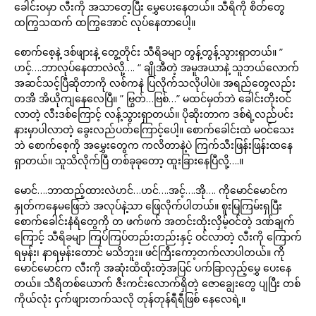
ခေါင်းဝမှာ လီးကို အသာတေ့ပြီး မွှေပေးနေတယ်။ သီရိကို စိတ်တွေ
ထကြွသထက် ထကြွအောင် လုပ်နေတာပေါ့။
စောက်စေ့နဲ့ ဒစ်ဖျားနဲ့ တွေ့တိုင်း သီရိခမျာ တွန့်တွန့်သွားရှာတယ်။ ”
ဟင့်….ဘာလုပ်နေတာလဲလို့…. “ ချိုအီတဲ့ အမူအယာနဲ့ သူဘယ်လောက်
အဆင်သင့်ပြီဆိုတာကို လစ်ကနဲ ပြလိုက်သလိုပါပဲ။ အရည်တွေလည်း
တအိ အိယိုကျနေလေပြီ။ ” ဗြွတ်…ဗြစ်…” မထင်မှတ်ဘဲ ခေါင်းတိုးဝင်
လာတဲ့ လီးဒစ်ကြောင့် လန့်သွားရှာတယ်။ ပိုဆိုးတာက ဒစ်ရဲ့လည်ပင်း
နားမှာပါလာတဲ့ ခွေးလည်ပတ်ကြောင့်ပေါ့။ စောက်ခေါင်းထဲ မဝင်သေး
ဘဲ စောက်စေ့ကို အမွှေးတွေက ကလိတာနဲ့ပဲ ကြက်သီးဖြန်းဖြန်းထနေ
ရှာတယ်။ သူသိလိုက်ပြီ တစ်ခုခုတော့ ထူးခြားနေပြီလို့….။
မောင်….ဘာထည့်ထားလဲဟင်…ဟင်….အင့်….အို…. ကိုမောင်မောင်က
နှုတ်ကနေမဖြေဘဲ အလုပ်နဲ့သာ ဖြေလိုက်ပါတယ်။ စူးမြကြမ်းရှပြီး
စောက်ခေါင်းနံရံတွေကို တ ဖက်ဖက် အတင်းထိုးလှိမ့်ဝင်တဲ့ ဒဏ်ချက်
ကြောင့် သီရိခမျာ ကြပ်ကြပ်တည်းတည်းနှင့် ဝင်လာတဲ့ လီးကို ကြောက်
ရမှန်း၊ နာရမှန်းတောင် မသိဘူး။ ဖင်ကြီးကော့တက်လာပါတယ်။ ကို
မောင်မောင်က လီးကို အဆုံးထိထိုးတဲ့အပြင် ပက်ခြာလှည့်မွှေ ပေးနေ
တယ်။ သီရိတစ်ယောက် ဇီးကင်းလောက်ရှိတဲ့ ဇောချွေးတွေ ပျပြီး တစ်
ကိုယ်လုံး ငှက်ဖျားတက်သလို တုန်တုန်ရီရီဖြစ် နေလေရဲ့။