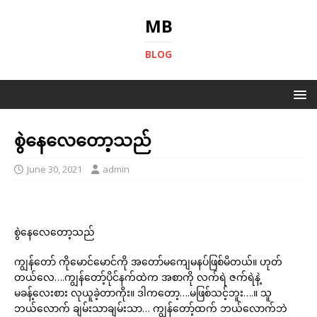
MB
BLOG
စွဲနေလေတော့သည်
June 30, 2021
admin
စွဲနေလေတော့သည်
ကျွန်တော် ကိုမောင်မောင်ကို အတော်မကျေမနပ်ဖြစ်မိတယ်။ ဟုတ်
တယ်လေ….ကျွန်တော့်ပိုင်နက်ထဲက အစာကို လက်ရဲ ဇက်ရဲနဲ့
မခန့်လေးစား လုယူခဲ့တာကိုး။ ဒါကတော့….မဖြစ်သင့်ဘူး….။ သူ
ဘယ်လောက် ချမ်းသာချမ်းသာ… ကျွန်တော့်ထက် ဘယ်လောက်ဘဲ