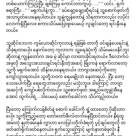
တစ်ယောက်ကြည့်ပြီး ချစ်ကြမှ ကောင်းတာကွယ့်.. ….” ” ဟင်း…ရှက်
စရာကြီး….” ” မရှက်ပါနဲ့ကွာ….” ခပ်ချော့ချော့ဆိုရင်းနဲ့ သူ့စောက်ဖုတ်ကို
အသာပွတ်ပေးနေရပါတယ်။ သူနဲ့ကျွန်တော်နဲ့ သိရတာကလည်း လပိုင်း
လောက်ရှိပြီလေ။ စကားသိပ်မပြောဖူးပေမယ့် လူချင်းတော့ ရင်းနှီးနေ
တယ်။
သူ့ဆိုင်ဘေးက ကွမ်းယာဆိုင်ကုလားနဲ့ ရန်ဖြစ် တာကို ဝင်ဖျန်ပေးရင်းနဲ့
သိခဲ့ရတာပေါ့။ နောက်တော့ ကုလားက သူ့ရေခဲပုံးကို သိမ်းမပေးနိုင်ဘူး
ဆိုတာနဲ့ ကျွန်တော်က အခ မဲ့ ဆိုင်မှာ လာထားခိုင်းရတယ်။ ဒီလောက်ပဲ
အခုလို အသွေးအသားချင်းရင်းနှီးတဲ့အဆင့် ဗြုံးကနဲ ရောက်လာတော့
သူ့ကို မရှက်အောင် ထိန်းပေးနေရတယ်။ ဘာဂျာအဆင့်ကိုတော့
ကျော်သွားရတယ်။ သူတို့ဘဝက ရေမချိုးဘဲ နေတာရယ်…ပြီး တော့
သေးပေါက်ပြီး ရေတွေဘာတွေလည်း မသုံးဘူး။ ဒါကြောင့် ဘာဂျာ
အဆင့်ကို ကျော်ပစ်လိုက်တယ်။ သူ့စောက်ဖုတ် အရည်တွေချွဲအီနေ
အောင် ထွက်ပါရဲ့….ဒါပေမယ့် စောက်ခေါင်းက သိပ်ကျဉ်းတယ်။
ပြီးတော့ ကြောက်လန့်စိတ်နဲ့ စောက် ခေါင်းကို ရှုံ့ထားတော့ ပိုဆိုးတာ
ပေါ့။ သူ့ကိုကြည့်တော့ တော်တော်ဖီးလ်တက်နေပြီထင်တယ်။ နီရဲထူ
အမ်းတဲ့ နှုတ်ခမ်းနှစ် လွှာဟာ လေပြင်းတိုက်ခံရတဲ့ ပွင့်ချပ်တွေလို တ
ဖတ်ဖတ်ရိုက်ခတ်နေတယ်။ ရှက်သွေးကြောင့် မျက်နှာတစ်ခုလုံး နီ
ရဲတွတ်နေ တာပဲ။ ပစ္စည်းတင်တဲ့ စင်ပေါ်က အမဲဆီဘူးကို ယူပြီး သူ့