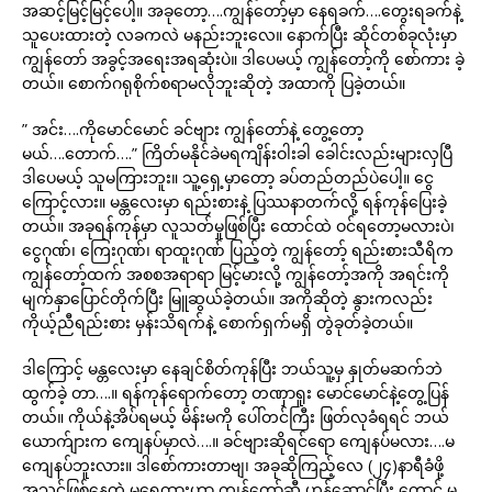
အဆင့်မြင့်မြင့်ပေါ့။ အခုတော့….ကျွန်တော့်မှာ နေရခက်….တွေးရခက်နဲ့
သူပေးထားတဲ့ လခကလဲ မနည်းဘူးလေ။ နောက်ပြီး ဆိုင်တစ်ခုလုံးမှာ
ကျွန်တော် အခွင့်အရေးအရဆုံးပဲ။ ဒါပေမယ့် ကျွန်တော့်ကို စော်ကား ခဲ့
တယ်။ စောက်ဂရုစိုက်စရာမလိုဘူးဆိုတဲ့ အထာကို ပြခဲ့တယ်။
” အင်း….ကိုမောင်မောင် ခင်ဗျား ကျွန်တော်နဲ့ တွေ့တော့
မယ်….တောက်….” ကြိတ်မနိုင်ခဲမရကျိန်းဝါးခါ ခေါင်းလည်းများလှပြီ
ဒါပေမယ့် သူမကြားဘူး။ သူ့ရှေ့မှာတော့ ခပ်တည်တည်ပဲပေါ့။ ငွေ
ကြောင့်လား။ မန္တလေးမှာ ရည်းစားနဲ့ ပြဿနာတက်လို့ ရန်ကုန်ပြေးခဲ့
တယ်။ အခုရန်ကုန်မှာ လူသတ်မှုဖြစ်ပြီး ထောင်ထဲ ဝင်ရတော့မလားပဲ၊
ငွေဂုဏ်၊ ကြေးဂုဏ်၊ ရာထူးဂုဏ် ပြည့်တဲ့ ကျွန်တော့် ရည်းစားသီရိက
ကျွန်တော့်ထက် အစစအရာရာ မြင့်မားလို့ ကျွန်တော့်အကို အရင်းကို
မျက်နှာပြောင်တိုက်ပြီး မြူဆွယ်ခဲ့တယ်။ အကိုဆိုတဲ့ နွားကလည်း
ကိုယ့်ညီရည်းစား မှန်းသိရက်နဲ့ စောက်ရှက်မရှိ တွဲခုတ်ခဲ့တယ်။
ဒါကြောင့် မန္တလေးမှာ နေချင်စိတ်ကုန်ပြီး ဘယ်သူ့မှ နှုတ်မဆက်ဘဲ
ထွက်ခဲ့ တာ….။ ရန်ကုန်ရောက်တော့ တဏှာရူး မောင်မောင်နဲ့တွေ့ပြန်
တယ်။ ကိုယ်နဲ့အိပ်ရမယ့် မိန်းမကို ပေါ်တင်ကြီး ဖြတ်လုခံရရင် ဘယ်
ယောက်ျားက ကျေနပ်မှာလဲ….။ ခင်ဗျားဆိုရင်ရော ကျေနပ်မလား….မ
ကျေနပ်ဘူးလား။ ဒါစော်ကားတာဗျ၊ အခုဆိုကြည့်လေ (၂၄)နာရီခံဖို့
အသင့်ဖြစ်နေတဲ့ မရွှေထားဟာ ကျွန်တော့်ဆီ ဟန်ဆောင်ပြီး တောင် မ