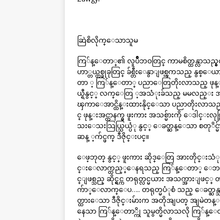
ဆြဲစိလိုက္ေသာသူမ
ကြ်န္ေတာ္၏ လူပ်ိဳဘဝတြင္ ကာမစိတ္ထန္လာသည္နွင
ဟာ္တယ္တစ္ခုခုတြင္ ခ်စ္တီးေနွာျဖစ္ၾကသည္ န
တာ ့ ကြ်န္ေတာ္ ပညာေတြတိုးလာသည္ ဖုန္းအင္တာ
ယ္ရီနွင့္ လက္ေတြ ့အသံုးခ်သည္ မမလည္း အရသာ
ၾကာေအာင္ထိန္းထားနိုင္ေသာ ပညာတိုးလာသ
င္ ဖုန္းအင္တာနက္မွ ဖူးကား အသစ္မ်ားကို ေဒါင္းလ
သးေသးသြယ္သြယ္ပံု နွင့္ ေခတ္ဆန္ေသာ စတုိင္မ်ားျ
ဆန္ ့က်င္ဖက္ ဒီဇိုင္းပင္။
ေဖ့ဘုတ္ နွင့္ ဖူးကား ဆိုဒ္ေတြ အားတိုင
င္းေလာက္ထည့္ေနရသည္ ကြ်န္ေတာ္ ေဘ သြားဝယ္ေ
င္ျဖစ္သည္ ဆိုင္ရွင္က တရုတ္လင္မယား အသက္အားျဖ
က်ာ္ေလာက္ေပ….. တရုတ္မပံုစံ သည္ ေခတ္ဆန္သည္
တ္ထားေသာ ဒီဇိုင္းမ်ားက အတိုအျပတ္ အျမဲတ
နေသာ ကြ်န္ေတာ္ကို သူမွတ္မိလာသလို ကြ်န္ေတာ္