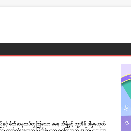
့် စိတ်ဆန္ဒထပ်တူကြသော မမချယ်ရီနှင့် သူ့အိမ် ဒါမှမဟုတ်
စ်ယောက်လုံးအတွက် ပြည့်စုံမှုတွေ ရရှိကြသည် အကြိမ်များလာ