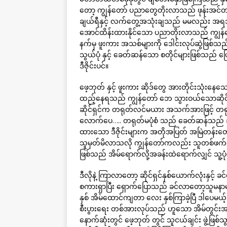
တော့ ကျွန်တော် ပညာတွေတိုးလာသည် ဖုန်းအင်တာန
ချယ်ရီနှင့် လက်တွေ့အသုံးချသည် မမလည်း အရသာ 
အောင်ထိန်းထားနိုင်သော ပညာတိုးလာသည် ကျွန်
နက်မှ ဖူးကား အသစ်များကို ဒေါင်းလုပ်ဆွဲဖြစ်သည
သွယ်ပုံ နှင့် ခေတ်ဆန်သော စတိုင်များဖြစ်သည် ပြေ
ဒီဇိုင်းပင်။
ဖေ့ဘုတ် နှင့် ဖူးကား ဆိုဒ်တွေ အားတိုင်းသုံ
ထည့်နေရသည် ကျွန်တော် ဘေ သွားဝယ်သောဆိုင်သည
ဆိုင်ရှင်က တရုတ်လင်မယား အသက်အားဖြင့် တရု
လောက်ပေ….. တရုတ်မပုံစံ သည် ခေတ်ဆန်သည် ခုတလ
ထားသော ဒီဇိုင်းများက အတိုအပြတ် အမြဲတန်းတွေ့
သူမှတ်မိလာသလို ကျွန်တော်ကလည်း သူတစ်ဖက်လှည့်
ဖြစ်သည် အိမ်ရောက်လို့အခန်းထဲရောက်လျှင် သူ့ပုံ
ဒီလိုနဲ့ ကြာလာတော့ ဆိုင်ရှင်နှစ်ယောက်လုံးနှင့
စကားရှာပြီး ရှောက်ပြောသည် ခင်လာတော့သူမ
နှစ် အိမ်ထောင်ကျတာ လေး နှစ်ကြာခဲ့ပြီ ဒါပေ
စီးပွားရေး တစ်အားလုပ်သည် ဟူသော အိမ်တွင်းအက
နောက်ဆုံးတွင် ဖေ့ဘုတ် တွင် သူငယ်ချင်း ဖွဲ့ဖြစ