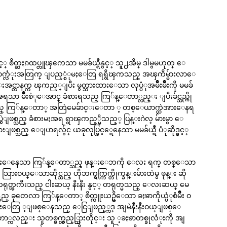
့္ စိတ္ဆႏၵထပ္တူၾကေသာ မမခ်ယ္ရီနွင့္ သူ႕အိမ္ ဒါမွမဟုတ္ ေ
ွစ္ေယာက္လံုးအတြက္ ျပည့္စံုမႈေတြ ရရွိၾကသည္ အၾကိမ္မ်ားလာေ
နက္က ၾကည့္ျပီး မွတ္သားထားေသာ လုပ္ပံုအမ်ိဳးမ်ိဳးကို မမခ်
 မ်ိဳးစံုေအာင္ ခံစားရသည္ ကြ်န္ေတာ္လည္း ျပီးခ်င္သည္ကို
ည္ ကြ်န္ေတာ္ အတြဲမေခ်ာင္းေတာ ့ တစ္ေယာက္ထဲအားေနရ
ုပ္ဆြဲျဖစ္သည္ ခံစားမႈအရ ရွာၾကည့္မိသည့္ ပြန္းဂဲလ္ မ်ားမွာ ေ
ဖစ္သည္ ေျပာရလ်ွင္ ယခုလုပ္ခြင့္ရေနေသာ မမခ်ယ္ရီ ပံုဆိုဒ္နွင့္
္းသံုးေနေသာ ကြ်န္ေတာ္သည္ ဖုန္းေဘကို ေလး ရက္ တစ္ေသာ
သာဆိုင္သည္ ဟိုဘက္ရက္ကြက္တိုက္ခန္းမ်ားထဲမွ ဖုန္း ဆို
င့္ တရုတ္ၾကီးသည္ ငါးဆယ္ နီးနီး နွင့္ တရုတ္မသည္ ေလးဆယ္ မေ
 ခုတေလာ ကြ်န္ေတာ္ စိတ္ကူးယဥ္မိေသာ ခႏၶာကိုယ္ပံုစံမ်ိဳး ဝ
န္းေတြ ့ျဖစ္ေနသည္ ေငြျဖည့္ကဒ္ အျမဲနီးနီးဝယ္ျဖစ္ေ
ကလည္း သူတစ္ဖက္လွည့္သြားတိုင္း သူ ့ခႏၶာတစ္ခုလံုးကို အျ