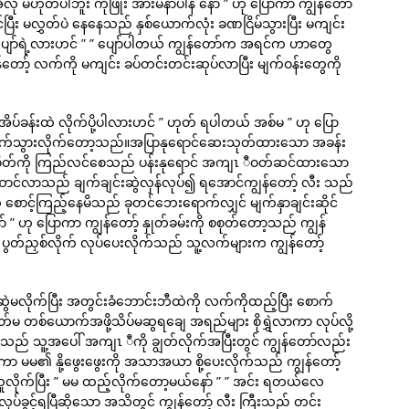
ု မဟုတ်ပါဘူး ကိုဖြိုး အားမနာပါနဲ နော် ” ဟု ပြောကာ ကျွန်တော်
ြီး မလွှတ်ပဲ နေနေသည် နှစ်ယောက်လုံး ခဏငြိမ်သွားပြီး မကျင်း
ပျော်ရဲ့လားဟင် ” ” ပျော်ပါတယ် ကျွန်တော်က အရင်က ဟာတွေ
ာ့် လက်ကို မကျင်း ခပ်တင်းတင်းဆုပ်လာပြီး မျက်ဝန်းတွေကို
ီ အိပ်ခန်းထဲ လိုက်ပို့ပါလားဟင် ” ဟုတ် ရပါတယ် အစ်မ ” ဟု ပြော
 လိုက်သွားလိုက်တော့သည်။အပြာနုရောင်ဆေးသုတ်ထားသော အခန်း
် စိတ်ကို ကြည်လင်စေသည် ပန်းနုရောင် အကျၤ ီဝတ်ဆင်ထားသော
ောင်လာသည် ချက်ချင်းဆွဲလှန်လုပ်၍ ရအောင်ကျွန်တော့် လီး သည်
ို စောင့်ကြည့်နေမိသည် ခုတင်ဘေးရောက်လျှင် မျက်နှာချင်းဆိုင်
် ” ဟု ပြောကာ ကျွန်တော့် နှုတ်ခမ်းကို စစုတ်တော့သည် ကျွန်
 ပွတ်ညှစ်လိုက် လုပ်ပေးလိုက်သည် သူ့လက်များက ကျွန်တော့်
ိုက်ပြီး အတွင်းခံဘောင်းဘီထဲကို လက်ကိုထည့်ပြီး စောက်
မ တစ်ယောက်အဖို့သိပ်မဆွရချေ အရည်များ စိုရွှဲလာကာ လုပ်လို့
 သူ့အပေါ် အကျၤ ီကို ချွတ်လိုက်အပြီးတွင် ကျွန်တော်လည်း
က်ကာ မမ၏ နို့ဖွေးဖွေးကို အသာအယာ စို့ပေးလိုက်သည် ကျွန်တော့်
ယူလိုက်ပြီး ” မမ ထည့်လိုက်တော့မယ်နော် ” ” အင်း ရတယ်လေ
ခွင့်ရပြီဆိုသော အသိတွင် ကျွန်တော့် လီး ကြီးသည် တင်း