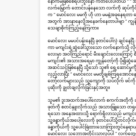
နောက်မဖြစ်စေရပါဘူးနော် ကတိပေးပါတယ် ” ” အဲလိ
လက်မြှောက် တောင်းပန်နေသော လက်ကို ဆုပ်ကိုင်ပ
က ” မောင်လေး မမကို ဟို ဟာ မမနဲ့အခုနေရတာ 
အတွက် အားနာနေလို့အနေခက်နေတာပါဗျာ ” ကျွန်တေ
သေချာစိုက်ကြည့်နေကြကာ။
မောင်လေး မမပင်ပန်းနေပြီ ခုတင်ပေါ်လှဲ ချင်နေပြ
ကာ မကျင်းရဲ့ဆွဲခေါ်သွားသော လက်နောက်သို့
လေးမှာ အဝါကြည်ရောင် မီးချောင်းလေးကြောင့
မကျင်း၏ အသားအရေမှာ ကျွန်တော့်ကို ပို၍ဆွဲဆ
အဆင်သင့်ဖြစ်နေပြီ သို့သော် သူ၏ ရှေ့ဆောင်မှုက
လှည့်လာပြီး ” မောင်လေး မမတို့ချစ်ကြရအောင်နော
တော့်လက်များသည် သူ့ကျောကို သပ်လိုက် ဖင်ကို
ပုဆိုးကို ချွတ်ချလိုက်ခြင်းနှင့်အတူ။
သူမ၏ ဒူးအထက်အပေါ်လောက် စကက်အတိုကို ဆွဲမလ
ဖုတ်ကို စတင်နှူးလိုက်သည် အသားဖြူသော တရုတ်
ရသော အနေအထားသို့ ရောက်ရှိလာသည် မကျင်းသည်
သူ့ခန္ဓာကိုယ်အပေါ့လေးကို ခုတင်ပေါ်သို့တင်လို
ခန္ဓာကိုယ်ကို သူ့ပေါင်ဖြဲထားသောကြားတွင်နေရာ
မောင်လေး သဘောအတိုင်းသာလုပ်ပါ ” လက်တွေ့လုပ်