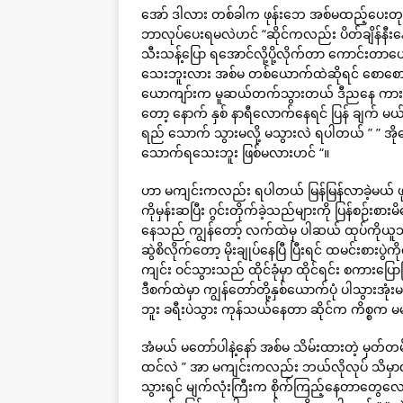
အော် ဒါလား တစ်ခါက ဖုန်းဘေ အစ်မထည့်ပေးတုန
ဘာလုပ်ပေးရမလဲဟင် “ဆိုင်ကလည်း ပိတ်ချိန်နီးနေပ
သီးသန့်ပြော ရအောင်လို့ပို့လိုက်တာ ကောင်းတာပ
သေးဘူးလား အစ်မ တစ်ယောက်ထဲဆိုရင် စောစောတံခါးပ
ယောကျာ်းက မူဆယ်တက်သွားတယ် ဒီညနေ ကားနဲ့ဖုန်
တော့ နောက် နှစ် နာရီလောက်နေရင် ပြန် ချက် 
ရည် သောက် သွားမလို့ မသွားလဲ ရပါတယ် ” ” အို
သောက်ရသေးဘူး ဖြစ်မလားဟင် “။
ဟာ မကျင်းကလည်း ရပါတယ် မြန်မြန်လာခဲ့မယ် ဖုန်း
ကိုမှန်းဆပြီး ဂွင်းတိုက်ခဲ့သည်များကို ပြန်စဉ်းစ
နေသည် ကျွန်တော့် လက်ထဲမှ ပါဆယ် ထုပ်ကိုယူသွား
ဆွဲစိလိုက်တော့ မိုးချုပ်နေပြီ ပြီးရင် ထမင်းစား
ကျင်း ဝင်သွားသည် ထိုင်ခုံမှာ ထိုင်ရင်း စကားပြ
ဒီစက်ထဲမှာ ကျွန်တော်တို့နှစ်ယောက်ပုံ ပါသွားအုံ
ဘူး ခရီးပဲသွား ကုန်သယ်နေတာ ဆိုင်က ကိစ္စက
အံမယ် မတော်ပါနဲ့နော် အစ်မ သိမ်းထားတဲ့ မှတ်တမ
ထင်လဲ ” အာ မကျင်းကလည်း ဘယ်လိုလုပ် သိမှာလဲ “
သွားရင် မျက်လုံးကြီးက စိုက်ကြည့်နေတာတွေ