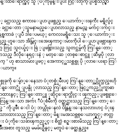
္းထဲေရာက္လ်ွင္ သူ ့ပံုကိုမွန္းျပီး ဂြင္းတိုက္ျပစ္မိသည္မွာ
းနွင့္ ခင္လာသည္ စကားေျပာျဖစ္သည္ ေယာက်ာ္းၾကီး မရွိလ်ွင္
 ခင္လာေတာ ့သူမနာမည္ေျပာလာသည္ နာမည္က မက်င္းက်င္း
 နွစ္ၾကာခဲ ့ျပီ ဒါေပမယ့္ ကေလးမရွိေသး သူ ့ေယာက်ာ္း
ုပ္သည္ ဟူေသာ အိမ္တြင္းအေၾကာင္းမ်ားကိုပါ ေျပာျဖစ္လာၾက
တြင္ သူငယ္ခ်င္း ဖြဲ ့ျဖစ္သြားသည္ သူတင္သမ်ွကို ကြ်န္ေတာ္
ဖစ္ၾကသည္ ဒီလိုေနရင္းနဲ ့ မတ္ေဆ ့တစ္ေစာင္သူ ့ဆီမွပို ့လာ
က္ ” ဟု စာသားမ်ားျဖင့္ အေကာင့္အသစ္တစ္ခု ပို ့လာေပးရာ ကြ်
္ေယာက္။
 ေမ်ွာ္ေနေသာ ပံုတစ္ပံုမ်ိဳးပင္ ကြ်န္ေတာ္အပ္လိုက္သည္။ဟို
်န္ေတာ္ကို ျပန္ပို ့လာသည္ ကြ်န္ေတာ္ ဖြင့္ၾကည့္လိုက္ရာဓာ
နွာထားနွင့္ ကြ်န္ေတာ္သူ ့ဆိုင္ေရာက္တိုင္း ၾကည့္ျဖစ္ဖူးေ
လြန္းေသာ အက်ၤ ီပံုစံမ်ိဳးကို ဝတ္ဆင္ထားသည္ ကြ်န္ေတာ္ ေ
 ကိုျဖိဳး ေငါ ပံု ဘယ္လိုေနလဲ ပိန္လြန္းေနသလားဟင္ ပံုၾ
ားထားသည္ ကြ်န္ေတာ္ မိန္းမအသစ္တစ္ေယာက္နွင့္ ဇာတ္လ
က်င္း ပံုကိုေသခ်ာၾကည့္ရင္း စိတ္ထဲ စဥ္းစားမိသည္ ကြ်န္ေတာ္
ိဳးအစား တူသည္ မမခ်ယ္ရီနွင့္ မတူပဲ ေခတ္ဆန္သည္။