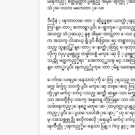
မဲၾကည့္ စိတ္ထဲမွတ္ထားျဖစ္သည္ အိမ္ေရာက္လို ့အခန
သံုးေလးလ မကေတာ ့ေပ။
ဒီလိုနဲ ့ ၾကာလာေတာ ့ ဆိုင္ရွင္နွစ္ေယာက္လံု
ကြ်န္ေတာ္ စကားရွာျပီး ေရွာက္ေျပာသည္
အသက္က သံုးဆယ့္ နွစ္ အိမ္ေထာင္က်တာ ေလး
က အသက္ ငါးဆယ္ ရွိျပီ စီးပြားေရး တစ္အားလ
သည္ သူနွင့္ကြ်န္ေတာ္ ေနာက္ဆံုးတြင္ ေဖ့ဘုတ္ 
လိုက္ လုပ္ျဖစ္သည္ တစ္ခါတစ္ရံ မက္ေဆ့ ပို ့ျ
သည္ကို ဖတ္ၾကည့္မိရာ ” အေကာင့္အသစ္ မင္းအတြ
န္ေတာ္ရွာျပီး ၾကည့္လိုက္ေတာ ့မိန္းမတစ
ေက်ာေပးရပ္ေနေသာပံုကို ေတြ ့ရသည္ တစ္ခုခုကို
ဖက္က ခ်က္ခ်င္းလက္ခံျပီး မက္ေဆ့ တစ္ေစာင္ ကြ
တ္ပံုမွာ မက်င္းက်င္းသည္ ဆက္ဆီ ဆန္ေသာ မ်က္
သာ အဝတ္ဒီဇိုင္းထက္ အန္မတန္ တိုလြန္ေသာ ပါး
သခ်ာၾကည့္ေနစဥ္ မတ္ေဆ ့ထပ္ဝင္လာျပန္သည္ ”
ကည့္ျပီး ေျပာေပးပါအံုးေနာ္ ” ဟု ေရးသ
မ္းအသစ္တစ္ပုဒ္ကို စလိုကစလို ့ရေပျပီ မက်င္း
ၾကိဳက္လို ့ၾကည့္မိေနေသာ ပြန္း ဂဲလ္ နွင့္ အခ်