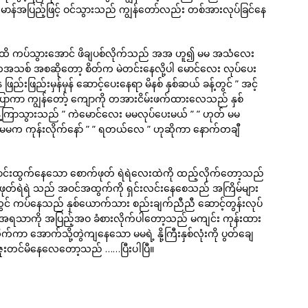
မာန်အပြည့်ဖြင့် ဝင်သွားသည် ကျွန်တော်လည်း တစ်အားလုပ်ခြင်နေ
ုံးထိ ကပ်သွားအောင် ဖိချပစ်လိုက်သည် အအ ဟူ၍ မမ အသံလေး
ကအသစ် အစဆိုတော့ စိတ်က မဲတင်းနေလို့ပါ မောင်လေး လုပ်ပေး
်းဖြည်းမှန်မှန် ဆောင့်ပေးနေရာ မိနစ် နှစ်ဆယ် ခန့်တွင် ” အင့်
ပြောကာ ကျွန်တော့် ကျောကို တအားငိမ်းဖက်ထားလေသည် နှစ်
့်ကြာသွားသည် ” ကဲမောင်လေး မမလုပ်ပေးမယ် ” ” ဟုတ် မမ
 မမက ကုန်းလိုက်နော် ” ” ရတယ်လေ ” ဟုဆိုကာ နောက်တချီ
့ ဖောင်းထွက်နေသော စောက်ဖုတ် ရဲရဲလေးထဲကို ထည့်လိုက်တော့သည်
က်ဖုတ်ရဲရဲ သည် အဝင်အထွက်ကို ရှင်းလင်းနေစေသည် အကြိမ်များ
် ကပ်နေသည် နှစ်ယောက်သား စည်းချက်ညီညီ ဆောင့်တွန်းလုပ်
င်း အရသာကို အပြည့်အဝ ခံစားလိုက်ပါတော့သည် မကျင်း ကုန်းထား
လိုက်ကာ အောက်သို့တွဲကျနေသော မမရဲ့ နို့ကြီးနှစ်လုံးကို ပွတ်ချေ
းဇူးတင်မိနေလေတော့သည် ……ပြီးပါပြီ။