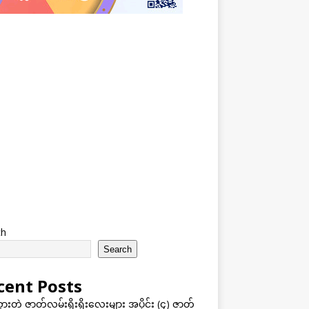
ch
Search
cent Posts
သွားတဲ့ ဇာတ်လမ်းရိုးရိုးလေးများ အပိုင်း (၄) ဇာတ်