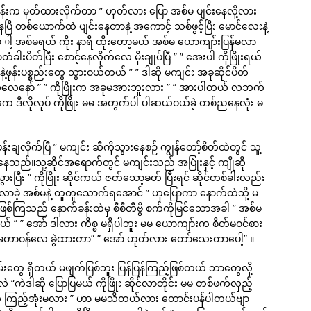
်းက မှတ်ထားလိုက်တာ ” ဟုတ်လား ပြော အစ်မ ပျင်းနေလို့လား
ြီ တစ်ယောက်ထဲ ပျင်းနေတာနဲ့ အကောင့် သစ်ဖွင့်ပြီး မောင်လေးနဲ့
ေ ါ့ အစ်မရယ် ကိုး နာရီ ထိုးတော့မယ် အစ်မ ယောကျာ်းပြန်မလာ
ိတ်ပြီး စောင့်နေလိုက်လေ မိုးချုပ်ပြီ ” ” အေးပါ ကိုဖြိုးရယ်
းပစ္စည်းတွေ သွားဝယ်တယ် ” ” ဒါဆို မကျင်း အခုဆိုင်ပိတ်
မယ်လေနော် ” ” ကိုဖြိုးက အခုမအားဘူးလား ” ” အားပါတယ် လဘက်
ကေ ဒီလိုလုပ် ကိုဖြိုး မမ အတွက်ပါ ပါဆယ်ဝယ်ခဲ့ တစ်ညနေလုံး မ
ချလိုက်ပြီ ” မကျင်း ဆီကိုသွားနေစဉ် ကျွန်တော့်စိတ်ထဲတွင် သူ့
ားမိနေသည်။သူ့ဆိုင်အရောက်တွင် မကျင်းသည် အပြုံးနှင့် ကျိုဆို
ပြီး ” ကိုဖြိုး ဆိုင်ကယ် ဇတ်သော့ခတ် ပြီးရင် ဆိုင်တစ်ခါးလည်း
ပွဲကိုလာခဲ့ အစ်မနဲ့ တူတူသောက်ရအောင် ” ဟုပြောကာ နောက်ထဲသို့ မ
ောဖြစ်ကြသည် နောက်ခန်းထဲမှ စီစီတီဗွိ စက်ကိုမြင်သောအခါ ” အစ်မ
းမယ် ” ” အော် ဒါလား ကိစ္စ မရှိပါဘူး မမ ယောကျာ်းက စိတ်မဝင်စား
 မမတာဝန်လေ ခွဲထားတာ” ” အော် ဟုတ်လား တော်သေးတာပေါ့” ။
်းတွေ ရှိတယ် မဖျက်ပြစ်ဘူး ပြန်ပြန်ကြည့်ဖြစ်တယ် ဘာတွေလို့
ကဲဒါဆို ပြောပြမယ် ကိုဖြိုး ဆိုင်လာတိုင်း မမ တစ်ဖက်လှည့်
လေ ကြည့်အုံးမလား ” ဟာ မမသိတယ်လား တောင်းပန်ပါတယ်ဗျာ