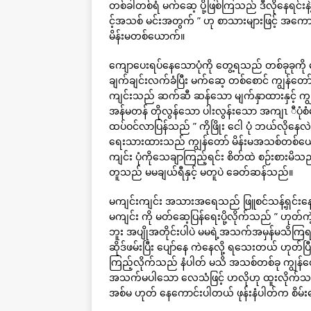
တစ်ခါတစ်ရံ မက်ဆေ့ ပို့ဖြစ်ကြသည် ဒီလိုနေရင်း
င့်အသစ် မင်းအတွက် ” ဟု စာသားများဖြင့် အကောင့
မိန်းမတစ်ယောက်။
ကျောပေးရပ်နေသောပုံကို တွေ့ရသည် တစ်ခုခုကို မ
ချက်ချင်းလက်ခံပြီး မက်ဆေ့ တစ်စောင် ကျွန်တော်ကိ
ကျင်းသည် ဆက်ဆီ ဆန်သော မျက်နှာထားနှင့် ကျွန်
အန်မတန် တိုလွန်သော ပါးလွန်းသော အကျၤ ီပုံစ
ထပ်ဝင်လာပြန်သည် ” ကိုဖြိုး ငေါ ပုံ ဘယ်လိုနေလဲ 
ရေးသားထားသည် ကျွန်တော် မိန်းမအသစ်တစ်ယောက်
ကျင်း ပုံကိုသေချာကြည့်ရင်း စိတ်ထဲ စဉ်းစားမိသည်
တူသည် မမချယ်ရီနှင့် မတူပဲ ခေတ်ဆန်သည်။
မကျင်းကျင်း အသားအရေသည် ဖြူစင်သန့်ရှင်းနေသ
မကျင်း ကို မတ်ဆေ့ပြန်ရေးပို့လိုက်သည် ” ဟုတ်
ဘူး အပျိုအတိုင်းပါပဲ မမရဲ့အသက်အမှန်မသိကြရင်
ဆိုဒ်ဖမ်းပြီး ပျော်နေ ကဲနေလို့ ရသေးတယ် ဟုတ်ပြ
ကြည့်လိုက်သည် နံပါတ် မသိ အသစ်တစ်ခု ကျွန်တေ
အသက်မပါသော လေသံဖြင့် ဟလိုဟု ထူးလိုက်သည် 
အစ်မ ဟုတ် နေကောင်းပါတယ် ဖုန်းနံပါတ်က စိမ်းနေ