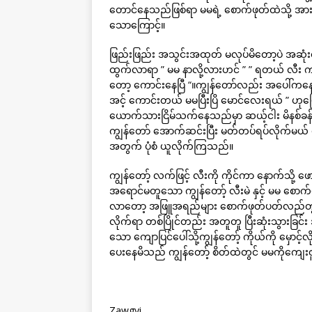
တောင်နေသည်ဖြစ်ရာ မမရဲ့ စောက်ဖုတ်ထဲသို့ အား
သောကြောင့်။
ဖြည်းဖြည်း အသွင်းအထုတ် မလုပ်မိတော့ပဲ အဆ
ထွက်လာရာ ” မမ နာလို့လားဟင် ” ” ရတယ် လီး 
တော့ ကောင်းနေပြီ “။ကျွန်တော်လည်း အပေါ်ကနေ ဖြည
အင့် ကောင်းတယ် မမပြီးပြိ မောင်လေးရယ် ” ဟု
ယောက်သားငြိမ်သက်နေသည်မှာ ဆယ့်ငါး မိနစ်ခန
ကျွန်တော် အောက်ဆင်းပြီး မတ်တပ်ရပ်လိုက်မယ်
အတွက် ပုံစံ ယူလိုက်ကြသည်။
ကျွန်တော့် လက်ဖြင့် လီးကို ကိုင်ကာ နောက်သို
အရောင်မတူသော ကျွန်တော့် လီးမဲ နှင့် မမ စော
လာတော့ အဖြူအရည်များ စောက်ဖုတ်ပတ်လည်တွင
လိုက်ရာ တစ်ပြိုင်တည်း အတူတူ ပြီးဆုံးသွားခြ
သော ကျောပြင်ပေါ်သို့ကျွန်တော့် ကိုယ်ကို မှောင့်
ပေးနေမိသည် ကျွန်တော့် စိတ်ထဲတွင် မမကိုကျေ
Zawgyi