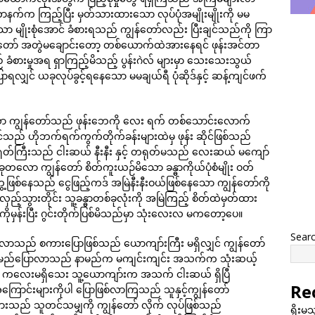
က်က ကြည့်ပြီး မှတ်သားထားသော လုပ်ပုံအမျိုးမျိုးကို မမ
မျိုးစုံအောင် ခံစားရသည် ကျွန်တော်လည်း ပြီးချင်သည်ကို ကြာ
တော် အတွဲမချောင်းတော့ တစ်ယောက်ထဲအားနေရင် ဖုန်းအင်တာ
် ခံစားမှုအရ ရှာကြည့်မိသည့် ပွန်းဂဲလ် များမှာ သေးသေးသွယ်
ာရလျှင် ယခုလုပ်ခွင့်ရနေသော မမချယ်ရီ ပုံဆိုဒ်နှင့် ဆန့်ကျင်ဖက်
းနေသော ကျွန်တော်သည် ဖုန်းဘေကို လေး ရက် တစ်သောင်းလောက်
် ဟိုဘက်ရက်ကွက်တိုက်ခန်းများထဲမှ ဖုန်း ဆိုင်ဖြစ်သည်
တ်ကြီးသည် ငါးဆယ် နီးနီး နှင့် တရုတ်မသည် လေးဆယ် မကျော်
ော ကျွန်တော် စိတ်ကူးယဉ်မိသော ခန္ဓာကိုယ်ပုံစံမျိုး ဝတ်
ဖြစ်နေသည် ငွေဖြည့်ကဒ် အမြဲနီးနီးဝယ်ဖြစ်နေသော ကျွန်တော်ကို
သွားတိုင်း သူ့ခန္ဓာတစ်ခုလုံးကို အမြဲကြည့် စိတ်ထဲမှတ်ထား
ကိုမှန်းပြီး ဂွင်းတိုက်ပြစ်မိသည်မှာ သုံးလေးလ မကတော့ပေ။
Sear
် ခင်လာသည် စကားပြောဖြစ်သည် ယောကျာ်းကြီး မရှိလျှင် ကျွန်တော်
နာမည်ပြောလာသည် နာမည်က မကျင်းကျင်း အသက်က သုံးဆယ့်
မယ့် ကလေးမရှိသေး သူ့ယောကျာ်းက အသက် ငါးဆယ် ရှိပြီ
Re
ြောင်းများကိုပါ ပြောဖြစ်လာကြသည် သူနှင့်ကျွန်တော်
်သွားသည် သူတင်သမျှကို ကျွန်တော် လိုက် လုပ်ဖြစ်သည်
ရိုးမ