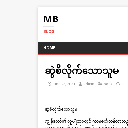
MB
BLOG
HOME
ဆွဲစိလိုက်သောသူမ
June 28, 2021
admin
book
0
ဆွဲစိလိုက်သောသူမ
ကျွန်တော်၏ လူပျိုဘဝတွင် ကာမစိတ်ထန်လာသည်နှင
ဟော်တယ်တစ်ခုခုတွင် ချစ်တီးနှောဖြစ်ကြသည် နှ