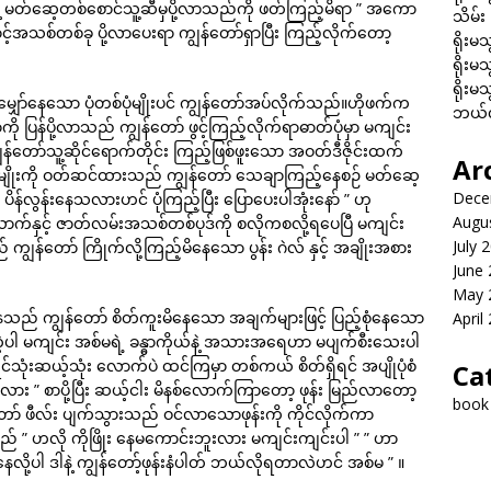
နဲ့ မတ်ဆေ့တစ်စောင်သူ့ဆီမှပို့လာသည်ကို ဖတ်ကြည့်မိရာ ” အကော
သိမ်း
်အသစ်တစ်ခု ပို့လာပေးရာ ကျွန်တော်ရှာပြီး ကြည့်လိုက်တော့
ရိုးမသ
ရိုးမသ
ရိုးမသ
ျှော်နေသော ပုံတစ်ပုံမျိုးပင် ကျွန်တော်အပ်လိုက်သည်။ဟိုဖက်က
ဘယ်လိ
ု ပြန်ပို့လာသည် ကျွန်တော် ဖွင့်ကြည့်လိုက်ရာဓာတ်ပုံမှာ မကျင်း
တော်သူ့ဆိုင်ရောက်တိုင်း ကြည့်ဖြစ်ဖူးသော အဝတ်ဒီဇိုင်းထက်
Ar
ံမျိုးကို ဝတ်ဆင်ထားသည် ကျွန်တော် သေချာကြည့်နေစဉ် မတ်ဆေ့
Dece
ပိန်လွန်းနေသလားဟင် ပုံကြည့်ပြီး ပြောပေးပါအုံးနော် ” ဟု
Augu
နှင့် ဇာတ်လမ်းအသစ်တစ်ပုဒ်ကို စလိုကစလို့ရပေပြီ မကျင်း
July 
 ကျွန်တော် ကြိုက်လို့ကြည့်မိနေသော ပွန်း ဂဲလ် နှင့် အချိုးအစား
June
May 
ည် ကျွန်တော် စိတ်ကူးမိနေသော အချက်များဖြင့် ပြည့်စုံနေသော
April
ကဲ့ပါ မကျင်း အစ်မရဲ့ ခန္ဓာကိုယ်နဲ့ အသားအရေဟာ မပျက်စီးသေးပါ
သုံးဆယ့်သုံး လောက်ပဲ ထင်ကြမှာ တစ်ကယ် စိတ်ရှိရင် အပျိုပုံစံ
Ca
ီလား ” စာပို့ပြီး ဆယ့်ငါး မိနစ်လောက်ကြာတော့ ဖုန်း မြည်လာတော့
book
ာ် ဖီလ်း ပျက်သွားသည် ဝင်လာသောဖုန်းကို ကိုင်လိုက်ကာ
” ဟလို ကိုဖြိုး နေမကောင်းဘူးလား မကျင်းကျင်းပါ ” ” ဟာ
လို့ပါ ဒါနဲ့ ကျွန်တော့်ဖုန်းနံပါတ် ဘယ်လိုရတာလဲဟင် အစ်မ ” ။