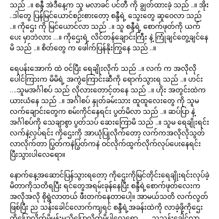
သည် ..။ စန္ဒီ အဲဒီနေ့က သူ မလာခင် ပင်တီ ကို ချွတ်ထားခဲ့ သည် ..။ အိုး
..ဒါတွေ ပြန်မြင်ယောင်စဉ်းစားတော့ စန္ဒီရဲ့ သွေးတွေ ဆူဝေလာ သည်
..။ ကိုဌေး ကို မြင်ယောင်လာ သည် ..။ သူ စန္ဒီရဲ့ စောက်ဖုတ်ကို ယက်
ပေး မှာဘဲလား …။ ကိုဌေးရဲ့ လိင်တန်ချောင်းကြီး နဲ့ ကြုံချင်တွေ့ချင်နေ
မိ သည် ..။ စိတ်တွေ က ဖေါက်ပြန်နိုးကြွနေ သည် ..။
ရေပန်းအောက် ထဲ ဝင်ပြီး ရေချိုးလိုက် သည် ..။ လက် က အလိုလို
ပေါင်ကြားက မိမိရဲ့ အကွဲကြောင်းဆီကို ရောက်သွားရ သည် ..။ ဟင်း
….သူမအင်္ဂါစပ် သည် လိုလားတောင့်တနေ သည် ..။ ဟိုး အတွင်းထဲက
ယားယံနေ သည် ..။ အင်္ဂါစပ် နှုတ်ခမ်းသား ထူထူလေးတွေ ကို သူမ
လက်ချောင်းတွေက စမ်းကိုင်နေရင်း ပွတ်မိလာ သည် ..။ ဆပ်ပြာ နဲ့
အင်္ဂါစပ်ကို သေချာစွာ ပွတ်သပ် ဆေးကြောမိ သည် ..။ သူမ ရေချိုးရင်း
လက်နဲ့လုပ်ရင်း ကိုဌေးကို အာယုံပြုလိုက်တော့ လက်ကအလိုလိုသွတ်
လာလိုက်တာ ပြွတ်ကနဲပြွတ်ကနဲ ဝင်လိုက်ထွက်လိုက်လုပ်ပေးနေရင်း
ပြီးသွားပါလေရော။
နောက်နေ့အဆောင်ပြန်သွားရတော့ ကိုဌေးကိုမြင်တိုင်းရေချိုးရင်းလုပ်ခဲ့
မိတာကိုသတိရပြီး ရင်တွေအရမ်းခုန်နေပြီး စန္ဒီရဲ့စောက်ဖုတ်လေးက
အလိုအလို စိုရွဲလာတယ် ဖီးတက်နေတာပေါ့။ အာမယ်သတိ လက်လွတ်
ဖြစ်ပြီး ည သန်းခေါင်လောက်ကျရင် စန္ဒီရဲ့အခန်းထဲကို လာခဲ့ဖို့ကိုဌေး
ကိုပြောလိုက်မိမှန်းမသိပြောလိုက်မိပါလေရော . . . .ညသန်းခေါင်လာ