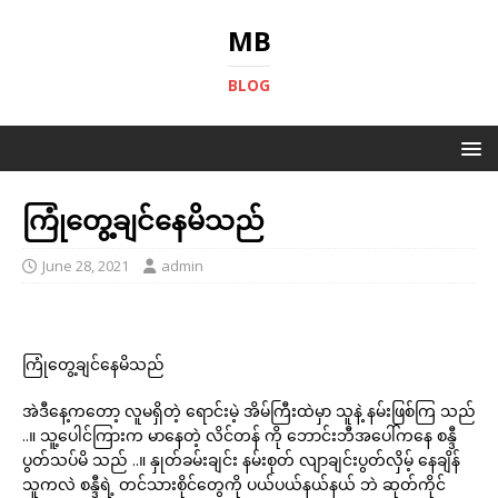
MB
BLOG
ကြုံတွေ့ချင်နေမိသည်
June 28, 2021
admin
ကြုံတွေ့ချင်နေမိသည်
အဲဒီနေ့ကတော့ လူမရှိတဲ့ ရောင်းမဲ့ အိမ်ကြီးထဲမှာ သူနဲ့ နမ်းဖြစ်ကြ သည်
..။ သူ့ပေါင်ကြားက မာနေတဲ့ လိင်တန် ကို ဘောင်းဘီအပေါ်ကနေ စန္ဒီ
ပွတ်သပ်မိ သည် ..။ နှုတ်ခမ်းချင်း နမ်းစုတ် လျာချင်းပွတ်လှိမ့် နေချိန်
သူကလဲ စန္ဒီရဲ့ တင်သားစိုင်တွေကို ပယ်ပယ်နယ်နယ် ဘဲ ဆုတ်ကိုင်