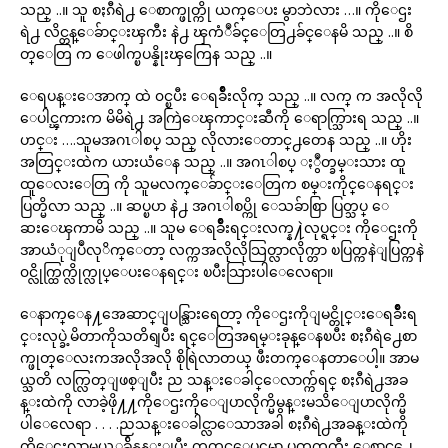
သည္ ..။ သူ စႏၵီရဲ႕ ေစာက္ဖုတ္ကို ယက္ေပး မွာဘဲလား …။ ကိုေဌး
ရဲ႕ လိင္တန္ေခ်ာင္းၾကီး နဲ႕ ၾကံဳခ်င္ေတြ႕ခ်င္ေနမိ သည္ ..။ စိ
တ္ေတြ က ေဖါက္ၿပန္နိုးၾကြေန သည္ ..။
ေရပန္းေအာက္ ထဲ ၀င္ၿပီး ေရခ်ိဳးလိုက္ သည္ ..။ လက္ က အလိုလို
ေပါင္ၾကားက မိမိရဲ႕ အကြဲေၾကာင္းဆီကို ေရာက္သြားရ သည္ ..။
ဟင္း ….သူမအဂၤါစပ္ သည္ လိုလားေတာင္႕တေန သည္ ..။ ဟိုး
အတြင္းထဲက ယားယံေန သည္ ..။ အဂၤါစပ္ ႏွဳတ္ခမ္းသား ထူ
ထူေလးေတြ ကို သူမလက္ေခ်ာင္းေတြက စမ္းကိုင္ေနရင္း
ပြတ္မိလာ သည္ ..။ ဆပ္ၿပာ နဲ႕ အဂၤါစပ္ကို ေသခ်ာစြာ ပြတ္သပ္ ေ
ဆးေၾကာမိ သည္ ..။ သူမ ေရခ်ိဳးရင္းလက္န႔ဲလုပ္ရင္း ကိုေဌးကို
အာယံုျပဳလုိက္ေတာ့ လက္ကအလိုလိုသြတ္လာလိုက္တာ ၿပြတ္ကနဲျပြတ္ကနဲ
၀င္လိုက္ထြက္လိုက္လုပ္ေပးေနရင္း ၿပီးသြားပါေလေရာ။
ေနာက္ေန႔အေဆာင္ျပန္သြားရေတာ့ ကိုေဌးကိုျမင္တိုင္းေရခ်ိဳးရ
င္းလုပ္ခဲ့မိတာကိုသတိရျပီး ရင္ေတြအရမ္းခုန္ေနၿပီး စႏၵီရဲ႕ေစာ
က္ဖုတ္ေလးကအလိုအလို စိုရြဲလာတယ္ ဖီးတက္ေနတာေပါ့။ အာမ
ယ္သတိ လက္လြတ္ျဖစ္ျပီး ည သန္းေခါင္ေလာက္က်ရင္ စႏၵီရဲ႕အခ
န္းထဲကို လာခဲ့ဖို႔႔ကိုေဌးကိုေျပာလိုက္မိမွန္းမသိေျပာလိုက္မိ
ပါေလေရာ . . . .ညသန္းေခါင္လာေသာအခါ စႏၵီရဲ႕အခန္းထဲကို
ကိုေဌးလာမယ့္အခ်ိန္မွန္းျပီး ကုတင္ေပၚမွာ ပက္လက္ၾကီး ေစာင္႕ေ