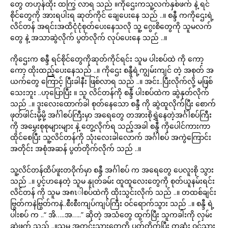
တွေ တဟုန်ထိုး ထကြွ လာရ သည် ။ကိုဌေးကသူ့လက်နှစ်ဖက် နဲ့ ရင်
စိုင်တွေကို အားရပါးရ ဆုတ်ကိုင် ချေပေးနေ သည် ..။ စန္ဒီ ကကိုဌေးရဲ့
လိင်တန် အရင်းအထိငုံငုံစုတ်ပေးနေသလို သူ့ ဂွေးစိတွေကို သူမလက်
တွေ နဲ့ အသာဆွဲလိုက် ပွတ်လိုက် လုပ်ပေးနေ သည် ..။
ကိုဌေးက စန္ဒီ ရင်စိုင်တွေကိုဆုတ်ကိုင်ရင်း သူမ ပါးစပ်ထဲ ကို ကော့
ကော့ ထိုးထည့်ပေးနေသည် ..။ ကိုဌေး စန္ဒီရဲ့ကျွမ်းကျင် တဲ့ အစုတ် အ
ယက်တွေ ကြောင့် ပြီးခါနီး ဖြစ်လာရ သည် ..။ အင်း..ပြီးလိုက်လို့ မဖြစ်
သေးဘူး ..ဟုပြောပြီး ။ သူ လိင်တန်ကို စန္ဒီ ပါးစပ်ထဲက ဆွဲနုတ်လိုက်
သည် ..။ ဒူးလေးထောက်ခါ စုတ်နေသော စန္ဒီ ကို ဆွဲထူလိုက်ပြီး စောက်
ဖုတ်ဖါင်းမို့မို့ အင်္ဂါစပ်ကြီးမှာ အရေတွေ တအားစိုရွှဲနေတဲ့အင်္ဂါစပ်ကြီး
ကို အမွှေးစုစုများများ နဲ့ တွေ့လိုက်ရ သည့်အခါ စန္ဒီ ကိုပေါင်ကားကာ
ထိုင်စေပြီး သူ့လိင်တန်ကို သုံးလေးခါလောက် အင်္ဂါစပ် အကွဲကြောင်း
အတိုင်း အစုံအဆန် ပွတ်တိုက်လိုက် သည် ..။
သူ့လိင်တန်ထိပ်ဖူးတဝိုက်မှာ စန္ဒီ အင်္ဂါစပ် က အရေတွေ ပေလူးစို သွား
သည် ..။ ပွင့်ဟနေတဲ့ သူမ နှုတ်ခမ်း ထူထူလေးတွေကို စုတ်ယူနမ်းရင်း
လိင်တန် ကို သူမ အ၈ၤါစပ်ထဲကို ထိုးသွင်းလိုက် သည် ..။ တထစ်ချင်း
ဗြွတ်ကနဲဗြွတ်ကနဲ..စီးစီးကျပ်ကျပ်ကြီး ဝင်ရောက်သွား သည် ..။ စန္ဒီ ရဲ့
ပါးစပ် က ..“ အိ…..အ…..” ဆိုတဲ့ အသံတွေ ထွက်ပြီး သူကခါးကို လှမ်း
ဆွဲဖက် သည် ..။သူမ အတွင်းသားတွေကို ပွတ်တိုက်ပြီး တဆုံး ဝင်သွား