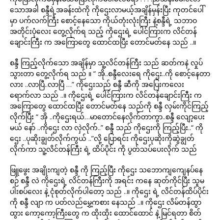
သောအခါ စန္ဒီရဲ့အခန်းထဲကို ကိုဌေးလာမယ့်အချိန်မှန်းပြီး ကုတင်ပေါ်
မှာ ပက်လက်ကြီး စောင့်နေသော ကိုယ်တုံးလုံးကြီး နဲ့စန္ဒီရဲ့ သဘာဝ
အတိုင်းပုံလေး တွေ့လိုက်ရ သည့် ကိုဌေးရဲ့ ပေါင်ကြားက လိင်တန်
ချောင်းကြီး က အကြောတွေ ထောင်ထပြီး တောင်မတ်နေ သည် ..။
စန္ဒီ ကြည့်လိုက်သော အချိန်မှာ သူ့လိင်တန်ကြီး သည် ဆတ်ကနဲ လှုပ်
သွားတာ တွေ့လိုက်ရ သည် ။ “ အို..စန္ဒီလေးရေ ကိုဌေး..ကို စောင့်နေတာ
လား ..လာပြီ..လာပြီ …” ကိုဌေးသည် စန္ဒီ ဆီကို အပြေးကလေး
ရောက်လာ သည် ..။ ကိုဌေးရဲ့ ပေါင်ကြားက လိင်တန်ချောင်းကြီး က
အကြောတွေ ထောင်ထပြီး တောင်မတ်နေ သည်ကို စန္ဒီ လှမ်းကိုင်ကြည့်
လိုက်ပြီး “ အို ..ကိုဌေးရယ်…မာတောင်နေလိုက်တာကွာ..စန္ဒီ လျော့ပေး
မယ် နော် ..ကိုဌေး လာ လှဲလိုက်..” စန္ဒီ သည် ကိုဌေးကို ကြည့်ပြီး..“ ကို
ဌေး ..ပုဆိုးချွတ်လိုက်ကွယ် ..”လို့ ပြောရင်း ကိုဌေးပုဆိုးကိုဆွဲချွတ်
လိုက်ကာ သူ့လိင်တန်ကြီး ရဲ့ ထိပ်ပိုင်း ကို ပွတ်သပ်ပေးလိုက် သည်
ဖြူဖွေး အချိုးကျတဲ့ စန္ဒီ ကို ကြည့်ပြီး ကိုဌေး သဘောကျကျေနပ်နေ
စဉ် စန္ဒီ လဲ ကိုဌေးရဲ့ လိင်တန်ကြီးကို အရင်း ကနေ ဆုတ်ကိုင်ပြီး သူမ
ပါးစပ်လေး နဲ့ ငုံစုတ်လိုက်ပါတော့ သည် ..။ ကိုဌေး ရဲ့ လိင်တန်ထိပ်ပိုင်း
ကို စန္ဒီ လျာ က ပတ်လည်မွှေ့ကစား နေသည် ..။ ကိုဌေး လိမ်တန်ထွာ
ထွား ကော့ကော့ကြီးတွေ က ထိုးထိုး ထောင်ထောင် နဲ့ မြင်ရတာ စိတ်