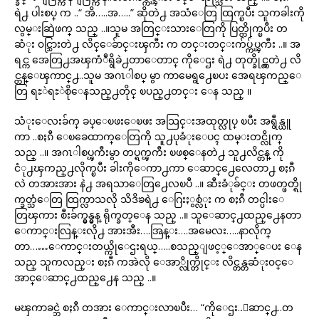
ရဲ႕ ပါးစပ္ က ..“ အိ…..အ…..” ဆိုတဲ႕ အသံေတြ ထြက္ၿပီး သူကခါးကို
လွမ္းဆြဲဖက္ သည္ ..။သူမ အတြင္းသားေတြကို ပြတ္တိုက္ၿပီး တ
ဆံုး ၀င္သြားတဲ႕ လိင္ေခ်ာင္းၾကီး က တင္းတင္းက်ပ္က်ပ္ၾကီး ..။ အ
ရင္က အေတြ႕အၾကံဳရွိခဲ႕တာေတာင္ ကိုေဌး ရဲ႕ တုတ္ခိုင္လွတဲ႕ လိ
င္တန္ေၾကာင္႕..သူမ အဂၤါစပ္ မွာ ကာမေရွ႕ေၿပး အေရၾကည္ေ
တြ ရႊဲရႊဲစိုေနသည္႕တိုင္ ၿပည္႕တင္း ေန သည္ ။
သံုးေလးခ်က္ ခပ္ေၿဖးေၿဖး အသြင္းအထုတ္လုပ္ ၿပီး အရွီန္ယူ
ကာ ..စႏၵီ ေၿခေထာက္ေတြကို သူ႕ပုခံုးေပၚ ထမ္းတင္လိုက္
သည္ ..။ အဂၤါစပ္ၾကီးမွာ တပ္ရက္ၾကီး ၿဖစ္ေနတဲ႕ သူ႕လိင္တန္ ကို
ငံု႕ၾကည္႕လိုက္ၿပီး ခါးကိုေကာ႕ကာ ေဆာင္႕ေလေတာ႕ စႏၵီ
လဲ တအားအား နဲ႕ အရသာေတြ႕ေလၿပီ ..။ ဆီးခံုခ်င္း တဖတ္ဖတ္ရို
က္ခတ္သံေတြ ထြက္လာသလို သိဒိၶရဲ႕ ေဂြးႏွစ္လံုး က စႏၵီ တင္ပါးေ
တြၾကား စီးခ်က္မွန္မွန္ ရိုက္ခတ္ေန သည္ ..။ သူေဆာင္႕ထည္႕ေနတာ
ေကာင္းလြန္းလို႕ အားအီး….အြန္း….အမေလး…..နာလိုက္
တာ……ေကာင္းတယ္ကိုေဌးရယ္…..စသည္ျဖင့္ေအာ္ေပး ေန
သည္ သူကလည္း စႏၵီ ကအဲလို ေအာ္လိုက္တိုင္း လိင္တန္တဆံုး၀င္ေ
အာင္ေဆာင္႕ထည္႕ေန သည္ ..။
မၾကာခင္ဘဲ စႏၵီ တအား ေကာင္းလာၿပီး… “ကိုေဌး..ေဆာင္႕..တ