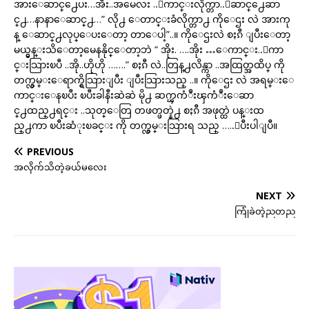
အားေဆာင္႕ေပး…အီး..အမေလး ..ေကာင္းလိုက္တာ..ေဆာင္႕ေဆာ
င္႕…နာနာေဆာင္႕…” လို႕ ေတာင္းခံလိုက္တာ႕ ကိုေဌး လဲ အားကု
န္ ေဆာင္႕လုပ္ေပးေတာ့ တာေပါ့”..။ ကိုေဌးလဲ စႏၵီ ျပီးေတာ့
မယ္မွန္းသိေတာ့မေနနိုင္ေတာ့ဘဲ “ အိုး. ….အိုး …ေကာင္း..ေကာ
င္းသြားၿပီ ..အို..ဟိုဟို …….” စႏၵီ လဲ..တြန္႕လိန္ကာ ..အထြတ္အထိပ္ ကို
တက္လွမ္းေရာက္ရွိသြားျပီး ျပီးသြားသည္ ..။ ကိုေဌး လဲ အရမ္းေ
ကာင္းေနၿပီး ၿပီးခါနီးဆဲဆဲ မို႕ ဆက္ၾကံဳးၾကံဳးေဆာ
င္႕ထည္႕ရင္း ..သုတ္ေတြ တဖတ္ဖတ္နဲ႕ စႏၵီ အဖုတ္ထဲ ပန္းထ
ည္႕ကာ ၿပီးဆံုးၿခင္း ကို တက္လွမ္းသြားရ သည္ …..ျပီးပါျပီ။
PREVIOUS
အလိုက်သိတဲ့ခယ်မလေး
NEXT
ကြုံခဲတဲ့ညတည