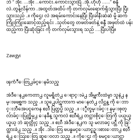
ဘဲ “ အိုး. ….အိုး …ကောင်း..ကောင်းသွားပြီ ..အို..ဟိုဟို …….” စန္ဒီ
လဲ..တွန့်လိန်ကာ ..အထွတ်အထိပ် ကို တက်လှမ်းရောက်ရှိသွားပြီး ပြီး
သွားသည် ..။ ကိုဌေး လဲ အရမ်းကောင်းနေပြီး ပြီးခါနီးဆဲဆဲ မို့ ဆက်
ကြုံးကြုံးဆောင့်ထည့်ရင်း ..သုတ်တွေ တဖတ်ဖတ်နဲ့ စန္ဒီ အဖုတ်ထဲ ပန်း
ထည့်ကာ ပြီးဆုံးခြင်း ကို တက်လှမ်းသွားရ သည် …..ပြီးပါပြီ။
Zawgyi
ၾကံဳေတြ႕ခ်င္ေနမိသည္
အဲဒီေန႕ကေတာ႕ လူမရွိတဲ႕ ေရာင္းမဲ႕ အိမ္ၾကီးထဲမွာ သူနဲ႕ န
မ္းၿဖစ္ၾက သည္ ..။ သူ႕ေပါင္ၾကားက မာေနတဲ႕ လိင္တန္ ကို ေဘာ
င္းဘီအေပၚကေန စႏၵီ ပြတ္သပ္မိ သည္ ..။ ႏွဳတ္ခမ္းခ်င္း နမ္းစုတ္
လ်ာခ်င္းပြတ္လွိမ္႕ ေနခ်ိန္ သူကလဲ စႏၵီရဲ႕ တင္သားစိုင္ေတြကို ပယ္ပယ္န
ယ္နယ္ ဘဲ ဆုတ္ကိုင္ သည္ ..။ စႏၵီ အဲဒီေန႕က သူ မလာခင္ ပင္တီ ကို ခြ်
တ္ထားခဲ႕ သည္ ..။ အိုး ..ဒါေတြ ၿပန္ၿမင္ေယာင္စဥ္းစားေတာ႕ စႏၵီ
ရဲ႕ ေသြးေတြ ဆူေ၀လာ သည္ ..။ ကိုေဌး ကို ၿမင္ေယာင္လာ