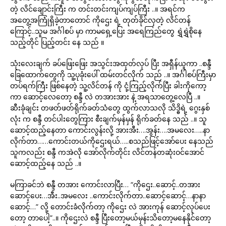
တဲ့ လိင်ချောင်းကြီး က တင်းတင်းကျပ်ကျပ်ကြီး ..။ အရင်က
အတွေ့အကြုံရှိခဲ့တာတောင် ကိုဌေး ရဲ့ တုတ်ခိုင်လှတဲ့ လိင်တန်
ကြောင့်..သူမ အင်္ဂါစပ် မှာ ကာမရှေ့ပြေး အရေကြည်တွေ ရွှဲရွှဲစိုနေ
သည့်တိုင် ပြည့်တင်း နေ သည် ။
သုံးလေးချက် ခပ်ဖြေးဖြေး အသွင်းအထုတ်လုပ် ပြီး အရှီန်ယူကာ ..စန္ဒီ
ခြေထောက်တွေကို သူ့ပုခုံးပေါ် ထမ်းတင်လိုက် သည် ..။ အင်္ဂါစပ်ကြီးမှာ
တပ်ရက်ကြီး ဖြစ်နေတဲ့ သူ့လိင်တန် ကို ငုံ့ကြည့်လိုက်ပြီး ခါးကိုကော့
ကာ ဆောင့်လေတော့ စန္ဒီ လဲ တအားအား နဲ့ အရသာတွေ့လေပြီ ..။
ဆီးခုံချင်း တဖတ်ဖတ်ရိုက်ခတ်သံတွေ ထွက်လာသလို သိဒ္ဓိရဲ့ ဂွေးနှစ်
လုံး က စန္ဒီ တင်ပါးတွေကြား စီးချက်မှန်မှန် ရိုက်ခတ်နေ သည် ..။ သူ
ဆောင့်ထည့်နေတာ ကောင်းလွန်းလို့ အားအီး….အွန်း….အမလေး…..နာ
လိုက်တာ……ကောင်းတယ်ကိုဌေးရယ်…..စသည်ဖြင့်အော်ပေး နေသည်
သူကလည်း စန္ဒီ ကအဲလို အော်လိုက်တိုင်း လိင်တန်တဆုံးဝင်အောင်
ဆောင့်ထည့်နေ သည် ..။
မကြာခင်ဘဲ စန္ဒီ တအား ကောင်းလာပြီး… “ကိုဌေး..ဆောင့်..တအား
ဆောင့်ပေး…အီး..အမလေး ..ကောင်းလိုက်တာ..ဆောင့်ဆောင့်…နာနာ
ဆောင့်…” လို့ တောင်းခံလိုက်တာ့ ကိုဌေး လဲ အားကုန် ဆောင့်လုပ်ပေး
တော့ တာပေါ့”..။ ကိုဌေးလဲ စန္ဒီ ပြီးတော့မယ်မှန်းသိတော့မနေနိုင်တော့