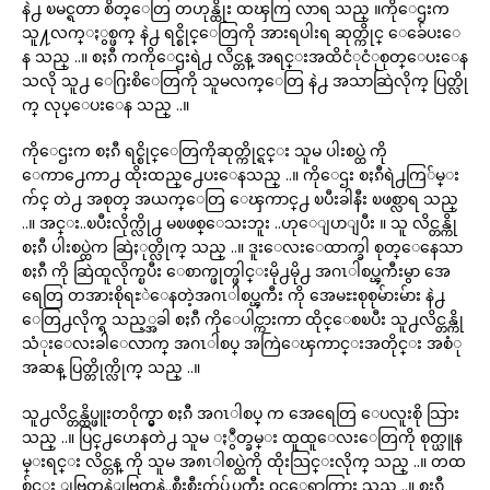
နဲ႕ ၿမင္ရတာ စိတ္ေတြ တဟုန္ထိုး ထၾကြ လာရ သည္ ။ကိုေဌးက
သူ႔လက္ႏွစ္ဖက္ နဲ႕ ရင္စိုင္ေတြကို အားရပါးရ ဆုတ္ကိုင္ ေခ်ေပးေ
န သည္ ..။ စႏၵီ ကကိုေဌးရဲ႕ လိင္တန္ အရင္းအထိငံုငံုစုတ္ေပးေန
သလို သူ႕ ေဂြးစိေတြကို သူမလက္ေတြ နဲ႕ အသာဆြဲလိုက္ ပြတ္လို
က္ လုပ္ေပးေန သည္ ..။
ကိုေဌးက စႏၵီ ရင္စိုင္ေတြကိုဆုတ္ကိုင္ရင္း သူမ ပါးစပ္ထဲ ကို
ေကာ႕ေကာ႕ ထိုးထည္႕ေပးေနသည္ ..။ ကိုေဌး စႏၵီရဲ႕ကြ်မ္း
က်င္ တဲ႕ အစုတ္ အယက္ေတြ ေၾကာင္႕ ၿပီးခါနီး ၿဖစ္လာရ သည္
..။ အင္း..ၿပီးလိုက္လို႕ မၿဖစ္ေသးဘူး ..ဟုေျပာျပီး ။ သူ လိင္တန္ကို
စႏၵီ ပါးစပ္ထဲက ဆြဲႏုတ္လိုက္ သည္ ..။ ဒူးေလးေထာက္ခါ စုတ္ေနေသာ
စႏၵီ ကို ဆြဲထူလိုက္ၿပီး ေစာက္ဖုတ္ဖါင္းမို႕မို႕ အဂၤါစပ္ၾကီးမွာ အေ
ရေတြ တအားစိုရႊဲေနတဲ့အဂၤါစပ္ၾကီး ကို အေမႊးစုစုမ်ားမ်ား နဲ႕
ေတြ႕လိုက္ရ သည့္အခါ စႏၵီ ကိုေပါင္ကားကာ ထိုင္ေစၿပီး သူ႕လိင္တန္ကို
သံုးေလးခါေလာက္ အဂၤါစပ္ အကြဲေၾကာင္းအတိုင္း အစံု
အဆန္ ပြတ္တိုက္လိုက္ သည္ ..။
သူ႕လိင္တန္ထိပ္ဖူးတ၀ိုက္မွာ စႏၵီ အဂၤါစပ္ က အေရေတြ ေပလူးစို သြား
သည္ ..။ ပြင္႕ဟေနတဲ႕ သူမ ႏွဳတ္ခမ္း ထူထူေလးေတြကို စုတ္ယူန
မ္းရင္း လိင္တန္ ကို သူမ အ၈ၤါစပ္ထဲကို ထိုးသြင္းလိုက္ သည္ ..။ တထ
စ္ခ်င္း ျဗြတ္ကနဲျဗြတ္ကနဲ..စီးစီးက်ပ္က်ပ္ၾကီး ၀င္ေရာက္သြား သည္ ..။ စႏၵီ