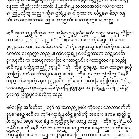
နေသာ ကိုယ္တံုးလံုးၾကီး နဲ႕စႏၵီရဲ႕ သဘာ၀အတိုင္းပံုေလး
ေတြ႕လိုက္ရ သည့္ ကိုေဌးရဲ႕ ေပါင္ၾကားက လိင္တန္ေခ်ာင္းၾ
ကီး က အေၾကာေတြ ေထာင္ထၿပီး ေတာင္မတ္ေန သည္ ..။
စႏၵီ ၾကည္႕လိုက္ေသာ အခ်ိန္မွာ သူ႕လိင္တန္ၾကီး သည္ ဆတ္ကနဲ လွဳပ္သြား
တာ ေတြ႕လိုက္ရ သည္ ။ “ အို..စႏၵီေလးေရ ကိုေဌး..ကို ေစာ
င္႕ေနတာလား ..လာၿပီ..လာၿပီ …” ကိုေဌးသည္ စႏၵီ ဆီကို အေၿပး
ကေလး ေရာက္လာ သည္ ..။ ကိုေဌးရဲ႕ ေပါင္ၾကားက လိင္တန္ေခ်ာ
င္းၾကီး က အေၾကာေတြ ေထာင္ထၿပီး ေတာင္မတ္ေန သည္ကို
စႏၵီ လွမ္းကိုင္ၾကည့္လိုက္ျပီး “ အို ..ကိုေဌးရယ္…မာေတာင္ေနလို
က္တာကြာ..စႏၵီ ေလ်ာ႕ေပးမယ္ ေနာ္ ..ကိုေဌး လာ လွဲလိုက္..” စႏၵီ
သည္ ကိုေဌးကို ၾကည္႕ၿပီး..“ ကိုေဌး ..ပုဆိုးခြ်တ္လိုက္ကြယ္ ..”လို႕
ေၿပာရင္း ကိုေဌးပုဆိုးကိုဆဲြခ်ြတ္လိုက္ကာ သူ႕လိင္တန္ၾကီး ရဲ႕ ထိပ္ပို
င္း ကို ပြတ္သပ္ေပးလိုက္ သည္
ၿဖဴေဖြး အခ်ိဳးက်တဲ႕ စႏၵီ ကို ၾကည္႕ၿပီး ကိုေဌး သေဘာက်ေက်
နပ္ေနစဥ္ စႏၵီ လဲ ကုိေဌးရဲ႕ လိင္တန္ၾကီးကို အရင္း ကေန ဆုတ္ကိုင္ၿ
ပီး သူမပါးစပ္ေလး နဲ႕ ငံုစုတ္လိုက္ပါေတာ႕ သည္ ..။ ကိုေဌး ရဲ႕ လိ
င္တန္ထိပ္ပိုင္း ကို စႏၵီ လ်ာ က ပတ္လည္ေမႊ႕ကစား ေနသည္ ..။ ကိုေဌး
လိမ္တန္ထြာထြား ေကာ႕ေကာ႕ၾကီးေတြ က ထိုးထိုး ေထာင္ေထာင္