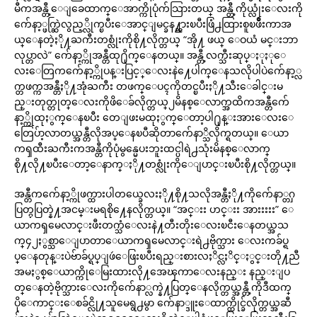
မီကအန္တီ့ေျခေထာက္ေအာက္ကိုပုံက်သြားတယ္ အန္တီ့ကိုယ္လုံးေလးကို
က်ေနာ့္ဖက္ဆြဲလွည့္လိုက္ၿပီးေအာင္ျမင္ခန႔္ညားၿပီးဖြံ႕ထြားစူၿဖိဳးကာအ
ယ္ေနတဲ့ႏို႔ႀကီးတစ္လုံးကိုစို႔လိုက္တယ္ “အို႔ ဖယ္ ေဝယံ မင္းဘာ
လုပ္တာလဲ” က်ေနာ့္ကိုအန္တီထု႐ိုက္ေနတယ္။ အန္တီ့လက္သီးဆုပ္ႏုႏုေ
လးေတြကက်ေနာ့္ကိုပန္းပြင့္ေလးနဲ႔ေပါက္ေနသလိုပါပဲက်ေနာ့္လ
က္တဖက္ကအန္တီႏို႔အုံႀကီး တဖက္ေပၚကိုတင္ၿပီးႏို႔သီးေခါင္းမ
ည္းတုတ္တုတ္ေလးကိုဖိေခ်လိုက္တယ္၂မိနစ္ေလာက္အထိကအန္တီက်ေ
နာ့္ကိုထုႏွက္ေနၿပီး တေျဖးမထုႏွက္ေတာ့ပါ႐ုန္းအားေလးေ
တြေပ်ာ့လာတယ္အန္တီလိုအပ္ေနၿပီဆိုတာက်ေနာ္သိလိုက္ရတယ္။ ေယာ
ကၡထီးႀကီးကအန္တီကိုပုံမွန္မေပးဘူးထင္ပါရဲ႕သုံးမိနစ္ေလာက္
စို႔လို႔ၿပီးေတာ့ေနာက္ႏို႔တစ္လုံးကိုေျပာင္းၿပီးစို႔လိုက္တယ္။
အန္တီကက်ေနာ့္ကိုဖက္ထားပါတယ္ခေလးႏို႔စို႔သလိုအန္တီႏို႔ကိုက်ေနာ္တႁ
ပြတ္ႁပြတ္နဲ႔အငမ္းမရစို႔ေနလိုက္တယ္။ “အင္းး ဟင္းး အားးးးး” ေ
ယာကၡမေလာင္းဖီးတက္သံေလးနဲ႔တီးတိုးေလးၿငီးေနတယ္အသ
က္၄၂ႏွစ္သာေျပာတာေယာကၡမေလာင္းရဲ႕ဗိုက္သား ေလးကခ်ပ္ရ
ပ္ေနတုန္းပဲဗ်ာခ်ပ္ရပ္ျဖဴေဖြးၿပီးရည္းစားလႈိင္လႈိင္ႏွင္းတို႔ညီ
အမႏွစ္ေယာက္ကိုေမြးထားလို႔အေၾကာေလးနည္း နည္းျပ
တ္ေနတဲ့ဗိုက္သားေလးကိုက်ေနာ္လက္နဲ႔ပြတ္ေနလိုက္တယ္အန္တီ့ကိုဒီထက္
ပိုေကာင္းေစခ်င္လို႔သူမေရွ႕မွာ က်ေနာ္ဒူးေထာက္ထိုင္ခ်လိုက္တယ္အဆီ