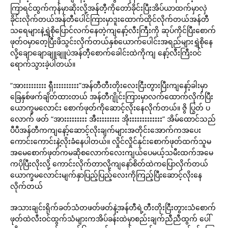
ကြာရင်ထွက်ကုန်မှာဆိုးလို့အန်တီ့ကိုတော်ခိုင်းပြီးအိပ်ယာထက်မှာလှဲ
ခိုင်းလိုက်တယ်အန်တီပေါင်ကြားမှာဒူးထောက်ထိုင်လိုက်တယ်အန်တီ
သရေများနဲ့ရွှဲစိုပြောင်လက်နေတဲ့ကျနော့်လီးကြီးကို ဆုပ်ကိုင်ပြီးစောက်
ဖုတ်ဝမှာတေ့ပြီးဖိသွင်းလိုက်တယ်နှစ်ယောက်ပေါင်းအရည်များရွှဲစိုနေ
လို့ချောချောချူချူပဲအန်တီ့စောက်ခေါင်းထဲကိုကျ နော့်လီးကြီးဝင်
ရောက်သွားခဲ့ပါတယ်။
“အားးးးးးးးး ရှီးးးးးးးးးး”အန်တီတီးတိုးလေးငြီးတွားပြီးကျနော့်ခါးမှာ
ခြေနှစ်ဖက်ချိတ်ထားတယ် အန်တီဂျိုင်းကြားမှာလက်ထောက်လိုက်ပြီး
ယောက္ခမလောင်း စောက်ဖုတ်ကိုဆောင့်လိုးနေလိုက်တယ်။ ဇွိ ပြွတ် ပ
လောက် ဖတ် “အားးးးးးးးး အီးးးးးးးးး အိုးးးးးးးးးးးးး” အိမ်ထောင်သည်
ပီပီအန်တီကကျနော့်ဆောင့်လိုးချက်များအတိုင်းအောက်ကအပေး
ကောင်းကောင်းနဲ့လိုးခံနေပါတယ်။ လှိုင်လှိုင်နှင်းစောက်ဖုတ်ထက်သူမ
အမေစောက်ဖုတ်ကမဆိုစလောက်လေးကျယ်ပေမယ့်သမီးထက်အမေ
ကပိုပြီးလိုးလို့ ကောင်းလိုက်တာလို့ကျနော်စိတ်ထဲကပြောလိုက်တယ်
ယောက္ခမလောင်းမျက်နှာပြည့်ပြည့်လေးကိုကြည့်ပြီးဆောင့်လိုးနေ
လိုက်တယ်
အသားချင်းရိုက်ခတ်သံတဖတ်ဖတ်နဲ့အန်တီရဲ့တီးတိုးငြီးတွားသံစောက်
ဖုတ်ထဲလီးဝင်ထွက်သံများကအိပ်ခန်းထဲမှာစည်းချက်ညီညီထွက် ပေါ်