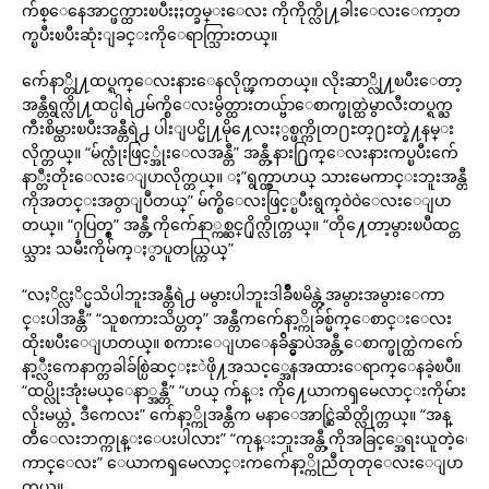
က်စ္ေနေအာင္ဖက္ထားၿပီးႏႈတ္ခမ္းေလး ကိုကိုက္လို႔ခါးေလးေကာ့တ
က္ၿပီးၿပီးဆုံးျခင္းကိုေရာက္သြားတယ္။
က်ေနာ္တို႔ထပ္ရက္ေလးနားေနလိုက္ၾကတယ္။ လိုးဆာ္လို႔ၿပီးေတာ့
အန္တီရွက္လို႔ထင္ပါရဲ႕မ်က္စိေလးမွိတ္ထားတယ္ဗ်ာေစာက္ဖုတ္ထဲမွာလီးတပ္ရက္ႀ
ကီးစိမ္ထားၿပီးအန္တီရဲ႕ ပါးျပင္မို႔မို႔ေလးႏွစ္ဖက္ကိုတ႐ႊတ္႐ႊတ္နဲ႔နမ္း
လိုက္တယ္။ “မ်က္လုံးဖြင့္အုံးေလအန္တီ” အန္တီ့နား႐ြက္ေလးနားကပ္ၿပီးက်ေ
နာ္တီးတိုးေလးေျပာလိုက္တယ္။ ႈ”ရွက္ထွာဟယ္ သားမေကာင္းဘူးအန္တီ
ကိုအတင္းအဝွာျပဳတယ္” မ်က္စိေလးဖြင့္ၿပီးရွက္ဝဲဝဲေလးေျပာ
တယ္။ “ႁပြတ္စ္” အန္တီ့ကိုက်ေနာ္ကစ္ဆင္႐ိုက္လိုက္တယ္။ “တို႔ေတာ့မွားၿပီထင္တ
ယ္သား သမီးကိုမ်က္ႏွာပူတယ္ကြယ္”
“လႈိင္လႈိင္မသိပါဘူးအန္တီရဲ႕ မမွားပါဘူးဒါခ်ိဳၿမိန္တဲ့အမွားအမွားေကာ
င္းပါအန္တီ” “သူစကားသိပ္တတ္” အန္တီကက်ေနာ့္ကိုခ်စ္မ်က္ေစာင္းေလး
ထိုးၿပီးေျပာတယ္။ စကားေျပာေနခ်ိန္မွာပဲအန္တီ့ေစာက္ဖုတ္ထဲကက်ေ
နာ့္လီးကေနာက္တခါခ်စ္ပြဲဆင္ႏႊဲဖို႔အသင့္အေနအထားေရာက္ေနခဲ့ၿပီ။
“ထပ္လိုးအုံးမယ္ေနာ္အန္တီ” “ဟယ္ က်န္း ကို႔ေယာကၡမေလာင္းကိုမ်ား
လိုးမယ္တဲ့ ဒီကေလး” က်ေနာ့္ကိုအန္တီက မနာေအာင္ဆြဲဆိတ္လိုက္တယ္။ “အန္
တီေလးဘက္ကုန္းေပးပါလား” “ကုန္းဘူးအန္တီ့ကိုအခြင့္အေရးယူတဲ့ေ
ကာင္ေလး” ေယာကၡမေလာင္းကက်ေနာ့္ကိုညဳတုတုေလးေျပာ
တယ္။