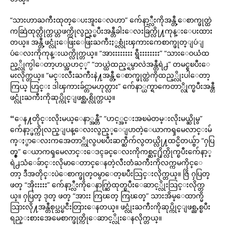
“သားဟာႀကီးထုတ္ေပးအူးေလဟာ” က်ေနာ့္လီးကိုအန္တီ့ေစာက္ဖုတ္ထဲ
ကဆြဲထုတ္လိုက္တယ္တဖက္ကိုလွည့္ၿပီးအန္တီခါးေလးခြက္လို႔ကုန္းေပးထား
တယ္။ အန္တီ့ဖင္လုံးေဖြးေဖြးႀကီးႏွစ္လုံးၾကားကေစာက္ဖုတ္ျပဴျ
ပဴေလးကိုကုန္းယက္လိုက္တယ္။ “အားးးးးးးး ရွီးးးးးးးး” “သားေဝယံထ
ည့္လိုက္ပါေတာ့ဟယ္အဟင့္” “ဘယ္ထဲထည့္ရမွာလဲအန္တီရဲ႕” တမင္စၿပီးေ
မးလိုက္တယ္။ “မင္းလီးႀကီးနဲ႔အန္တီ့ေစာက္ဖုတ္ထဲကိုထည့္လိုးပါေတာ့
ကြယ္ ဟြင္း ဒါၾကားခ်င္တာမဟုတ္လား” က်ေနာ္ယက္ရာကေတာ္လိုက္ၿပီးအန္တီ
ဖင္လုံးႀကီးကိုဆုပ္ကိုင္ျဖစ္ညႇစ္လိုက္တယ္။
“ေန႔တိုင္းလိုးမယ္ေနာ္အန္တီ” “ဟင့္အင္းအၿမဲတမ္းလိုးမယ္ဆိုမွ”
က်ေနာ့္ဖက္ကိုလည္ျပန္ေလးလွည့္ေျပာတဲ့ေယာကၡမေလာင္းမ်
က္ႏွာေလးကအေတာ္ကိုလွပၿပီးဆက္ဆီက်လွတယ္လို႔ထင္မိတယ္ဗ်ာ “ႁပြ
တ္စ္” ေယာကၡမေလာင္းေဒၚခင္ေလးကိုကစ္ဆင္႐ိုက္လိုက္ၿပီးက်ေနာ့္
ရဲ႕သံေခ်ာင္းလိုမာေတာင္ေနတဲ့လီးတံႀကီးကိုလက္ကမကိုင္ေ
တာ့ ဒီအတိုင္းပဲေစာက္ဖုတ္ဝမွာေတ့ၿပီးသြင္းလိုက္တယ္။ ဇြိ ႁပြတ္
ဖတ္ “အိုးးးးး” က်ေနာ့္လီးကိုေနာက္ဆြဲထုတ္ၿပီးေဆာင့္လိုးသြင္းလိုက္တ
ယ္။ ႁပြတ္ ဒုတ္ ဖတ္ “အားး ကြၽတ္ ကြၽတ္” သားအိမ္ေထာက္မိ
သြားလို႔အန္တီစုပ္သပ္ၿငီးတြားေနတယ္။ ဖင္လုံးႀကီးကိုဆုပ္ကိုင္ျဖစ္ညႇစ္ၿပီး
ရည္းစားအေမေစာက္ဖုတ္ကိုေဆာင့္လိုးေနလိုက္တယ္။