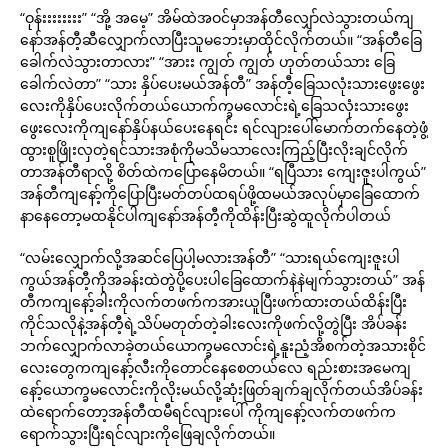
“ဝုန်းးးးးးးး” “အို့ အမေ့” အိမ်ထဲအဝင်မှာအန်တီလျှော်လဲသွားတယ်ကျ
နော်အန်တီ့ဆီလျှောက်လာပြီးသူမဘေးမှာထိုင်လိုက်တယ်။ “အန်တီခြေ
ခေါက်လဲသွားတာလား” “အားး ကျွတ် ကျွတ် ဟုတ်တယ်သား ခြေ
ခေါက်လဲတာ” “သား နှိပ်ပေးမယ်အန်တီ” အန်တီ့ခြေသလုံးသားဖွေးဖွေး
လေးကိုနှိပ်ပေးလိုက်တယ်ယောက်က္ခမလောင်းရဲ့ခြေသလုံးသားဖွေး
ဖွေးလေးကိုကျနော်နှိပ်နယ်ပေးနေရင်း ရင်လျားပေါ်မောက်တက်နေတဲ့ဖွံ့
ထွားစူဖြိုးလှတဲ့ရင်သားအစုံကိုမသိမသာလေးကြည့်ပြီးလိုးချင်လိုက်
တာအန်တီရာလို့ စိတ်ထဲကပြောနေမိတယ်။ “ရပြီသား ကျေးဇူးပါကွယ်”
အန်တီကျနော့်ကိုပြောပြီးမတ်တပ်ထရပ်ဖို့ထမယ်အလုပ်မှာခြေထောက်
နာနေတော့မထနိုင်ပါကျနော်အန်တီ့ကိုထိန်းပြီးဆွဲထူလိုက်ပါတယ်
“လမ်းလျှောက်လို့အဆင်ပြေပါ့မလားအန်တီ” “သားရယ်ကျေးဇူးပါ
ကွယ်အန်တီ့ကိုအခန်းထဲတွဲပို့ပေးပါခြေထောက်နဲနဲမျက်သွားတယ်” အန်
တီကကျနော့်ခါးကိုလက်တဖက်ကအားယူပြီးဖက်ထားတယ်ထိန်းပြီး
ကိုင်သလိုနဲ့အန်တီ့ရဲ့သိပ်မတုတ်တဲ့ခါးလေးကိုဖက်လို့တွဲပြီး အိပ်ခန်း
ဘက်လျှောက်လာခဲ့တယ်ယောက္ခမလောင်းရဲ့နူးညံ့အိစက်တဲ့အသားစိုင်
လေးတွေကကျနော့်လီးကိုတောင်နေစေတယ်လေ ရည်းစားအမေကျ
နော့်ယောက္ခမလောင်းကိုလိုးမယ်လို့ဆုံးဖြတ်ချက်ချလိုက်တယ်အိပ်ခန်း
ထဲရောက်တော့အန်တီထမီရင်လျားပေါ် ကိုကျနော့်လက်တဖက်က
ရောက်သွားပြီးရင်လျားကိုဖြေချလိုက်တယ်။