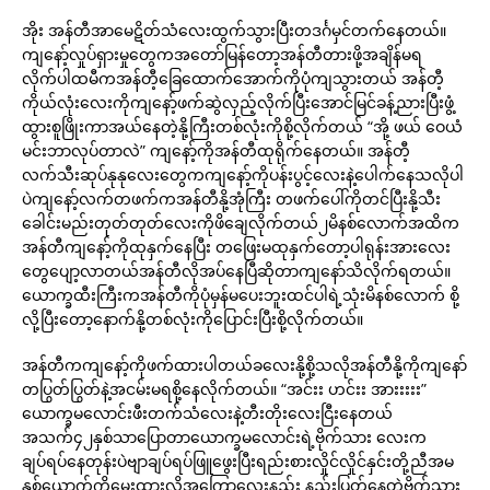
အိုး အန်တီအာမေဋိတ်သံလေးထွက်သွားပြီးတဒင်္ဂမှင်တက်နေတယ်။
ကျနော့်လှုပ်ရှားမှုတွေကအတော်မြန်တော့အန်တီတားဖို့အချိန်မရ
လိုက်ပါထမီကအန်တီ့ခြေထောက်အောက်ကိုပုံကျသွားတယ် အန်တီ့
ကိုယ်လုံးလေးကိုကျနော့်ဖက်ဆွဲလှည့်လိုက်ပြီးအောင်မြင်ခန့်ညားပြီးဖွံ့
ထွားစူဖြိုးကာအယ်နေတဲ့နို့ကြီးတစ်လုံးကိုစို့လိုက်တယ် “အို့ ဖယ် ဝေယံ
မင်းဘာလုပ်တာလဲ” ကျနော့်ကိုအန်တီထုရိုက်နေတယ်။ အန်တီ့
လက်သီးဆုပ်နုနုလေးတွေကကျနော့်ကိုပန်းပွင့်လေးနဲ့ပေါက်နေသလိုပါ
ပဲကျနော့်လက်တဖက်ကအန်တီနို့အုံကြီး တဖက်ပေါ်ကိုတင်ပြီးနို့သီး
ခေါင်းမည်းတုတ်တုတ်လေးကိုဖိချေလိုက်တယ်၂မိနစ်လောက်အထိက
အန်တီကျနော့်ကိုထုနှက်နေပြီး တဖြေးမထုနှက်တော့ပါရုန်းအားလေး
တွေပျော့လာတယ်အန်တီလိုအပ်နေပြီဆိုတာကျနော်သိလိုက်ရတယ်။
ယောက္ခထီးကြီးကအန်တီကိုပုံမှန်မပေးဘူးထင်ပါရဲ့သုံးမိနစ်လောက် စို့
လို့ပြီးတော့နောက်နို့တစ်လုံးကိုပြောင်းပြီးစို့လိုက်တယ်။
အန်တီကကျနော့်ကိုဖက်ထားပါတယ်ခလေးနို့စို့သလိုအန်တီနို့ကိုကျနော်
တပြွတ်ပြွတ်နဲ့အငမ်းမရစို့နေလိုက်တယ်။ “အင်းး ဟင်းး အားးးးး”
ယောက္ခမလောင်းဖီးတက်သံလေးနဲ့တီးတိုးလေးငြီးနေတယ်
အသက်၄၂နှစ်သာပြောတာယောက္ခမလောင်းရဲ့ဗိုက်သား လေးက
ချပ်ရပ်နေတုန်းပဲဗျာချပ်ရပ်ဖြူဖွေးပြီးရည်းစားလှိုင်လှိုင်နှင်းတို့ညီအမ
နှစ်ယောက်ကိုမွေးထားလို့အကြောလေးနည်း နည်းပြတ်နေတဲ့ဗိုက်သား