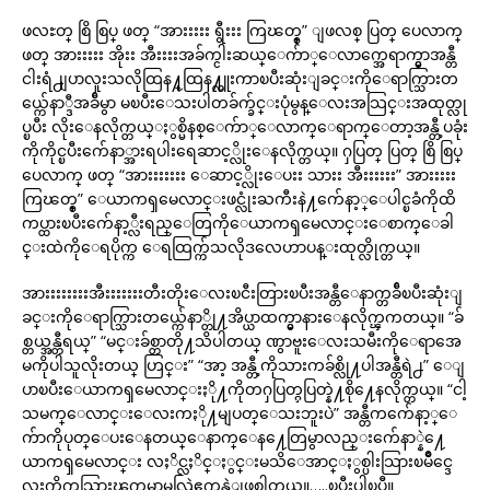
ဖလႊတ္ စြိ စြပ္ ဖတ္ “အားးးးး ရွီးးး ကြၽတ္စ္” ျဖလစ္ ပြတ္ ပေလာက္
ဖတ္ အားးးးး အိုးး အီးးးးအခ်က္ငါးဆယ္ေက်ာ္ေလာက္အေရာက္မွာအန္တီ
ငါးရံ႕ျပာလူးသလိုထြန႔္ထြန႔္လူးကာၿပီးဆုံးျခင္းကိုေရာက္သြားတ
ယ္က်ေနာ္ဒီအခ်ီမွာ မၿပီးေသးပါတခ်က္ခ်င္းပုံမွန္ေလးအသြင္းအထုတ္လု
ပ္ၿပီး လိုးေနလိုက္တယ္ႏွစ္မိနစ္ေက်ာ္ေလာက္ေရာက္ေတာ့အန္တီ့ပခုံး
ကိုကိုင္ၿပီးက်ေနာ္အားရပါးရေဆာင့္လိုးေနလိုက္တယ္။ ႁပြတ္ ပြတ္ စြိ စြပ္
ပေလာက္ ဖတ္ “အားးးးးးး ေဆာင့္လိုးေပးး သားး အီးးးးးး” အားးးးး
ကြၽတ္စ္” ေယာကၡမေလာင္းဖင္လုံးႀကီးနဲ႔က်ေနာ့္ေပါင္ၿခံကိုထိ
ကပ္ထားၿပီးက်ေနာ့္လီးရည္ေတြကိုေယာကၡမေလာင္းေစာက္ေခါ
င္းထဲကိုေရပိုက္က ေရထြက္က်သလိုဒလေဟာပန္းထုတ္လိုက္တယ္။
အားးးးးးးးအီးးးးးးးတီးတိုးေလးၿငီးတြားၿပီးအန္တီေနာက္တခ်ီၿပီးဆုံးျ
ခင္းကိုေရာက္သြားတယ္က်ေနာ္တို႔အိပ္ယာထက္မွာနားေနလိုက္ၾကတယ္။ “ခ်
စ္တယ္အန္တီရယ္” “မင္းခ်စ္တာတို႔သိပါတယ္ ဏွာဗူးေလးသမီးကိုေရာအေ
မကိုပါသူလိုးတယ္ ဟြင္း” “အာ့ အန္တီ့ကိုသားကခ်စ္လို႔ပါအန္တီရဲ႕” ေျ
ပာၿပီးေယာကၡမေလာင္းႏို႔ကိုတႁပြတ္ႁပြတ္နဲ႔စို႔ေနလိုက္တယ္။ “ငါ့
သမက္ေလာင္းေလးကႏို႔မျပတ္ေသးဘူးပဲ” အန္တီကက်ေနာ့္ေ
က်ာကိုပုတ္ေပးေနတယ္ေနာက္ေန႔ေတြမွာလည္းက်ေနာ္နဲ႔ေ
ယာကၡမေလာင္း လႈိင္လႈိင္ႏွင္းမသိေအာင္ႏွစ္ပါးသြားၿမိဳင္ဒေ
လးကိုကသြားၾကမွာမလြဲဧကန္ပဲျဖစ္ပါတယ္။…..ၿပီးပါၿပီ။