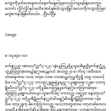
ကျောကိုပုတ်ပေးနေတယ်နောက်နေ့တွေမှာလည်းကျနော်နဲ့ယောက္ခမ
လောင်း လှိုင်လှိုင်နှင်းမသိအောင်နှစ်ပါးသွားမြိုင်ဒလေးကိုကသွားကြမှာ
မလွဲဧကန်ပဲဖြစ်ပါတယ်။…..ပြီးပါပြီ။
Zawgyi
ေဒၚခင္ေလး
က်ေနာ့္ရည္းစားလႈိင္လႈိင္ႏွင္းနဲ႔ေတြ႕ဖို႔သူမအိမ္ဖက္ကိုက်ေနာ္ဆိုင္က
ယ္နဲ႔ထြက္လာခဲ့တယ္က်ေနာ့္နာမည္ကေဝယံ အသက္က၂၀ ေက်ာင္းၿပီးထား
တာမၾကာေသးေတာ့ေလာေလာဆယ္အလုပ္အကိုင္မရွိ ၁၀၉ ၁၁၀ေပါ့
ဗ်ာ။ လႈိင္လႈိင္ႏွင္းက၁၉ႏွစ္သူမနဲ႔ရည္းျဖစ္တာတစ္ႏွစ္ေလာက္
ရွိၿပီလႈိင္လႈိင္ႏွင္းတို႔မိဘေတြနဲ႔က်ေနာ့္မိဘေတြကမိတ္ေ
ဆြေတြျဖစ္ၾကပါတယ္။ လူႀကီးခ်င္းကလည္းခင္မင္ေနေတာ့လႈိ
င္လႈိင္ႏွင္းတို႔အိမ္ကိုက်ေနာ္ကတံခါးမရွွိဓါးမရွိဝင္ထြက္သြားလာေပါ့ၿ
ပီးေတာ့ႏွစ္ဖက္ မိဘေတြကလည္းသေဘာတူထားေတာ့တခါတေလ
သူမတို႔အိမ္နဲ႔က်ေနာ္တို႔အိမ္မွာေတြ႕ၾကစကားေျပာၾကပါတယ္။