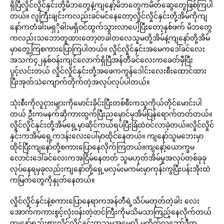
ရှိပြီလှိုင်လှိုင်နှင်းတို့မိဘတွေနဲ့ကျနော့်မိဘတွေကမိတ်ဆွေတွေဖြစ်ကြပါ
တယ်။ လူကြီးချင်းကလည်းခင်မင်နေတော့လှိုင်လှိုင်နှင်းတို့အိမ်ကိုကျ
နော်ကတံခါးမရှှိဓါးမရှိဝင်ထွက်သွားလာပေါ့ပြီးတော့နှစ်ဖက် မိဘတွေ
ကလည်းသဘောတူထားတော့တခါတလေသူမတို့အိမ်နဲ့ကျနော်တို့အိမ်
မှာတွေ့ကြစကားပြောကြပါတယ်။ လှိုင်လှိုင်နှင်းအမေကဒေါ်ခင်လေး
အသက်၄၂နှစ်ဝန်းကျင်လောက်ရှိပြီအန်တီခင်လေးကခေတ်မှီပြီး
ပွင့်လင်းတယ် လှိုင်လှိုင်နှင်းတို့အဖေကကွန်ဒေါင်းလေးစီးထောင်ထား
ပြီးအုတ်သဲကျောက်တိုက်တဲ့အလုပ်လုပ်ပါတယ်။
သုံးစီးကိုလူငှားများကိုမောင်းခိုင်းပြီးတစ်စီးကသူကိုယ်တိုင်မောင်းပါ
တယ် ဦးကမနက်ဆိုကားထွက်ပြီးညမှောင်မှအိမ်ပြန်ရောက်တတ်တယ်။
လှိုင်လှိုင်နှင်းတို့အိမ်ရှေ့မှာဆိုင်ကယ်ရပ်ပြီးခြံထဲဝင်လာခဲ့တယ်။လှိုင်လှိုင်
နှင်းကအိမ်ရှေ့ကဒန်းလေးပေါ်မှာထိုင်နေတယ်။ ကျနော်သူမဘေးမှာ
ထိုင်ပြီးကျနော်တို့စကားပြောနေလိုက်ကြတယ်။ကျနော့်ယောက္ခမ
လောင်းဒေါ်ခင်လေးကအငြိမ်နေတတ် သူမဟုတ်အိမ်မှုအလုပ်တစ်ခုခု
လုပ်နေရမှခုလည်းကျနော်တို့ရှေ့မလှမ်းမကမ်းမှာကုန်းကွပြီးပန်းအိုးထဲ
ကမြက်တွေကိုနှုတ်နေတယ်။
လှိုင်လှိုင်နှင်းနဲ့စကားပြောနေရာကအန်တီရဲ့သိပ်မတုတ်တဲ့ခါး လေး
အောက်ကကားစွင့်လုံးဝန်းတဲ့တင်ကြီးကိုမသိမသာကြည့်နေလိုက်တယ်
ကျနော့်ရည်းစားလှိုင်လှိုင်နှင်းကသူမအမေလို မကိတ်လှဘော်ဒီက