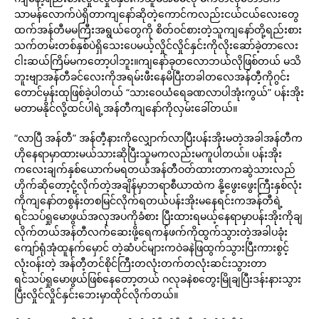
သာမန်လောက်ပဲရှိတာကျနော်ဆိုတဲ့ကောင်ကလည်းငယ်ငယ်လေးတွေ
ထက်အန်တီမမကြီးအရွယ်တွေကို စိတ်ဝင်စားတဲ့သူကျနော်တို့ရည်းစား
သက်တမ်းတစ်နှစ်ပဲရှိသေးပေမယ့်လှိုင်လှိုင်နှင်းကိုလိုးဆော်ခဲ့တာလေး
ငါးဆယ်ကြိမ်မကတော့ပါဘူး။ကျနော်ခုတလောဘယ်လိုဖြစ်တယ် မသိ
ဘူးဗျာအန်တီခင်လေးကိုအရမ်းဖီးနေမိပြီးတခါတလေအန်တီ့ကိုဂွင်း
တောင်မှန်းထုဖြစ်ခဲ့ပါတယ် “သားဝေယံရေခဏလာပါအုံးကွယ်” ပန်းအိုး
မတာမနိုင်လို့ထင်ပါရဲ့အန်တီကျနော်ကိုလှမ်းခေါ်တယ်။
“လာပြီ အန်တီ” အန်တီ့နားကိုလျှောက်လာပြီးပန်းအိုးမတဲ့အခါအန်တီက
ဟိုနေရာမှာထားမယ်သားဆိုပြီးသူမကလည်းမကူပါတယ်။ ပန်းအိုး
ကလေးချက်နှစ်ယောက်မရတယ်အန်တီဝတ်ထားတာကဆွဲသားလည်
ဟိုက်ဆိုတော့ငုံ့လိုက်တဲ့အချိန်မှာဘရာစီယာထဲက နို့ဖွေးဖွေးကြီးနှစ်လုံး
ကိုကျနော်တစွန်းတစမြင်လိုက်ရတယ်ပန်းအိုးမနေရင်းကအန်တီရဲ့
ရင်သပ်ရှုမောဖွယ်အလှအပကိုခံစား ပြီးထားရမယ့်နေရာမှာပန်းအိုးကိုချ
လိုက်တယ်အန်တီလက်ဆေးဖို့ရေကန်ဖက်ကိုထွက်သွားတဲ့အခါပခုံး
ကျော်ရုံအုံထူနက်မှောင် တဲ့ဆံပင်များကဝဲခနဲဖြထွက်သွားပြီးကားစွင့်
လုံးဝန်းတဲ့ အန်တီ့တင်စိုင်ကြီးတလုံးတက်တလုံးဆင်းသွားတာ
ရင်သပ်ရှုမောဖွယ်ဖြစ်နေတော့တယ် ဂလုခနဲစတွေးမြိုချပြီးဒန်းနားသွား
ပြီးလှိုင်လှိုင်နှင်းဘေးမှာထိုင်လိုက်တယ်။