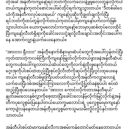
တဲ့အခါ အန်တီကကျနော့်ရင်ဘတ်ကိုလက်လေးနဲ့ဖွဖွလေးတွန်းလိုက်ပါ
တယ်ကျနော်ကုတင်စောင်းပေါ်ဖင်ထိုင်ရက်ကျသွားတယ်။ “ဒီတစ်ခါဝေ
ယံကိုအန်တီကလုပ်ပေးရမယ်” ကျနော့်ပုဆိုးကိုချွတ်ချလိုက်ပြီး
ရင်ဘတ်ကိုထပ်တွန်းလိုက်တယ်ကုတင်ပေါ်မှာကျနော်ပက်လက်ဖြစ်
သွားပါတယ်။ ယောက္ခမလောင်းကကျနော့်ဘေးမှာပုဆစ်တုပ်လေးထိုင်
ပြီးကျနော့်လီးတံရှိရာကိုခေါင်းလေးငုံ့ချလို့လီးချောင်းအတိုင်းအပေါ်က
နေ အောက်လျှာနဲ့ယက်ပေးနေတယ်။
“အားးးးးး ရှီးးးးးး” အန်တီ့နောက်စိနားမှာဆံပင်တွေကိုအပေါ်လှန်တင်ပြီး
ကုတ်ထားတဲ့ကလစ်ကြီးကိုကျနော်ဖြုတ်လိုက်တယ်ဖွားခနဲအန်တီဆံပင်
တွေကပခုံးပေါ်ကျလာတယ်ဆံပင်တွေကိုလက်နဲ့ထိုးဖွနေလိုက်တယ်
ဂွေးအုကိုပါးစပ်ထဲထည့်ပြီးစုပ်လို့လီးတံကိုဆုပ်ကိုင်ပြီးဂွင်းထုပေးနေ
တယ်။ ကျနော့်လီးဒစ်ဖူးကြီးပတ်ပတ်လည်ကိုအန်တီကလျှာလေးနဲ့
ယက်ပေးပြီးဒစ်အမြှောင်းကြားလေးကိုယက်လို့ပြွတ်ခနဲစုပ်ပါး စပ်ထဲ
ထည့်ပြီးစုပ်ပေးနေတယ်။ “အားးးးး ကောင်းလိုက်တာအန်တီရယ်”
နှုတ်ခမ်းလေးနှစ်လွှာကိုစေ့ထားပြီးခေါင်းလေးနိမ့်လိုက်မြင့်လိုက်နဲ့အန်
တီကပုလွေစွမ်းပြနေပါတယ်ယောက္ခမလောင်းရဲ့ ပုလွေစွမ်းမှာကျနော်
ကော့ပျံလန်နေတယ်အန်တီ့ပုလွေစွမ်းကသူမသမီးလှိုင်လှိုင်နှင်းထက်
သာတယ်။
အန်တီ့ပါးစပ်ထဲမှာကျနော့်လီးကအစွမ်းကုန်တောင်မတ်နေတော့တယ်။