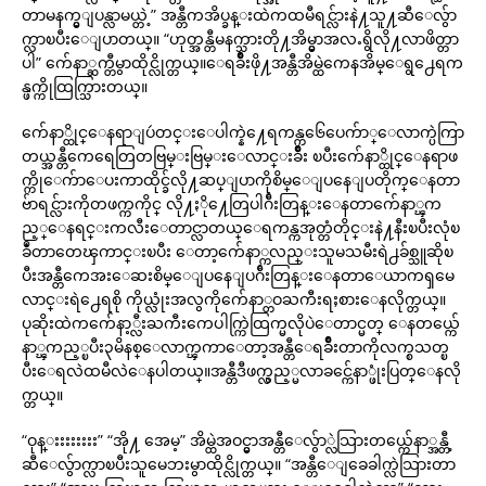
တာမနက္မွျပန္လာမယ္တဲ့” အန္တီကအိပ္ခန္းထဲကထမီရင္လ်ားနဲ႔သူ႔ဆီေလွ်ာ
က္လာၿပီးေျပာတယ္။ “ဟုတ္အန္တီမနက္သားတို႔အိမ္မွာအလႉရွိလို႔လာဖိတ္တာ
ပါ” က်ေနာ္ဆက္တီမွာထိုင္လိုက္တယ္။ေရခ်ိဳးဖို႔အန္တီအိမ္ထဲကေနအိမ္ေရွ႕ေရက
န္ဖက္ကိုထြက္သြားတယ္။
က်ေနာ္ထိုင္ေနရာျပဴတင္းေပါက္နဲ႔ေရကန္က၆ေပေက်ာ္ေလာက္ပဲကြာ
တယ္အန္တီကေရေတြတဗြမ္းဗြမ္းေလာင္းခ်ိဳး ၿပီးက်ေနာ္ထိုင္ေနရာဖ
က္ကိုေက်ာေပးကာထိုင္ခ်လို႔ဆပ္ျပာကိုစိမ္ေျပနေျပတိုက္ေနတာ
ဗ်ာရင္လ်ားကိုတဖက္ကကိုင္ လို႔ႏို႔ေတြပါဂ်ီးတြန္းေနတာက်ေနာ္ၾက
ည့္ေနရင္းကလီးေတာင္လာတယ္ေရကန္ကအုတ္တံတိုင္းနဲ႔နီးၿပီးလုံၿ
ခဳံတာတေၾကာင္းၿပီး ေတာ့က်ေနာ္ကလည္းသူမသမီးရဲ႕ခ်စ္သူဆိုၿ
ပီးအန္တီကေအးေဆးစိမ္ေျပနေျပဂ်ီးတြန္းေနတာေယာကၡမေ
လာင္းရဲ႕ေရစို ကိုယ္လုံးအလွကိုက်ေနာ္တဝႀကီးရႈစားေနလိုက္တယ္။
ပုဆိုးထဲကက်ေနာ့္လီးႀကီးကေပါက္ကြဲထြက္မလိုပဲေတာင္မတ္ ေနတယ္က်ေ
နာ္ၾကည့္ၿပီး၃မိနစ္ေလာက္ၾကာေတာ့အန္တီေရခ်ိဳးတာကိုလက္စသတ္ၿ
ပီးေရလဲထမီလဲေနပါတယ္။အန္တီဒီဖက္လွည့္မလာခင္က်ေနာ္ဖုံးပြတ္ေနလို
က္တယ္။
“ဝုန္းးးးးးးး” “အို႔ အေမ့” အိမ္ထဲအဝင္မွာအန္တီေလွ်ာ္လဲသြားတယ္က်ေနာ္အန္တီ့
ဆီေလွ်ာက္လာၿပီးသူမေဘးမွာထိုင္လိုက္တယ္။ “အန္တီေျခေခါက္လဲသြားတာ