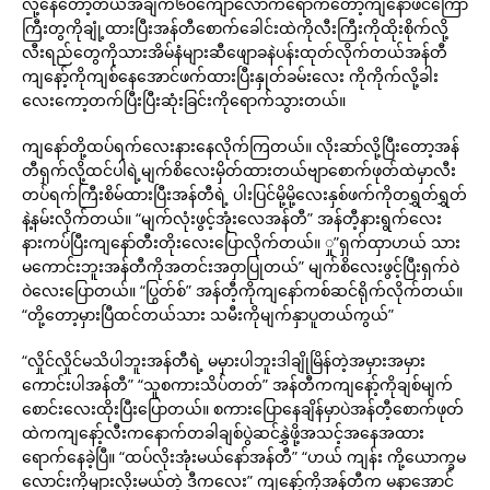
လို့နေတော့တယ်အချက်၆၀ကျော်လောက်ရောက်တော့ကျနော်ဖင်ကြော
ကြီးတွကိုချုံ့ထားပြီးအန်တီစောက်ခေါင်းထဲကိုလီးကြီးကိုထိုးစိုက်လို့
လီးရည်တွေကိုသားအိမ်နံများဆီဖျောခနဲပန်းထုတ်လိုက်တယ်အန်တီ
ကျနော့်ကိုကျစ်နေအောင်ဖက်ထားပြီးနှုတ်ခမ်းလေး ကိုကိုက်လို့ခါး
လေးကော့တက်ပြီးပြီးဆုံးခြင်းကိုရောက်သွားတယ်။
ကျနော်တို့ထပ်ရက်လေးနားနေလိုက်ကြတယ်။ လိုးဆာ်လို့ပြီးတော့အန်
တီရှက်လို့ထင်ပါရဲ့မျက်စိလေးမှိတ်ထားတယ်ဗျာစောက်ဖုတ်ထဲမှာလီး
တပ်ရက်ကြီးစိမ်ထားပြီးအန်တီရဲ့ ပါးပြင်မို့မို့လေးနှစ်ဖက်ကိုတရွှတ်ရွှတ်
နဲ့နမ်းလိုက်တယ်။ “မျက်လုံးဖွင့်အုံးလေအန်တီ” အန်တီ့နားရွက်လေး
နားကပ်ပြီးကျနော်တီးတိုးလေးပြောလိုက်တယ်။ ှု”ရှက်ထှာဟယ် သား
မကောင်းဘူးအန်တီကိုအတင်းအဝှာပြုတယ်” မျက်စိလေးဖွင့်ပြီးရှက်ဝဲ
ဝဲလေးပြောတယ်။ “ပြွတ်စ်” အန်တီ့ကိုကျနော်ကစ်ဆင်ရိုက်လိုက်တယ်။
“တို့တော့မှားပြီထင်တယ်သား သမီးကိုမျက်နှာပူတယ်ကွယ်”
“လှိုင်လှိုင်မသိပါဘူးအန်တီရဲ့ မမှားပါဘူးဒါချိုမြိန်တဲ့အမှားအမှား
ကောင်းပါအန်တီ” “သူစကားသိပ်တတ်” အန်တီကကျနော့်ကိုချစ်မျက်
စောင်းလေးထိုးပြီးပြောတယ်။ စကားပြောနေချိန်မှာပဲအန်တီ့စောက်ဖုတ်
ထဲကကျနော့်လီးကနောက်တခါချစ်ပွဲဆင်နွှဲဖို့အသင့်အနေအထား
ရောက်နေခဲ့ပြီ။ “ထပ်လိုးအုံးမယ်နော်အန်တီ” “ဟယ် ကျန်း ကို့ယောက္ခမ
လောင်းကိုများလိုးမယ်တဲ့ ဒီကလေး” ကျနော့်ကိုအန်တီက မနာအောင်