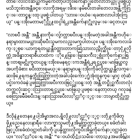
တာေလးငါးဆယ္ႀကိမ္မကေတာ့ပါဘူး။က်ေနာ္ခုတေလာဘယ္လိုျဖစ္တယ္
မသိဘူးဗ်ာအန္တီခင္ေလးကိုအရမ္းဖီးေနမိၿပီးတခါတေလအန္တီ့ကိုဂြ
င္းေတာင္မွန္းထုျဖစ္ခဲ့ပါတယ္ “သားေဝယံေရခဏလာပါအုံးကြ
ယ္” ပန္းအိုးမတာမႏိုင္လို႔ထင္ပါရဲ႕အန္တီက်ေနာ္ကိုလွမ္းေခၚတယ္။
“လာၿပီ အန္တီ” အန္တီ့နားကိုေလွ်ာက္လာၿပီးပန္းအိုးမတဲ့အခါအန္တီကဟိုေ
နရာမွာထားမယ္သားဆိုၿပီးသူမကလည္းမကူပါတယ္။ ပန္းအိုးကေလးခ်
က္ႏွစ္ေယာက္မရတယ္အန္တီဝတ္ထားတာကဆြဲသားလည္ဟိုက္ဆိုေတာ့ငုံ႔လို
က္တဲ့အခ်ိန္မွာဘရာစီယာထဲက ႏို႔ေဖြးေဖြးႀကီးႏွစ္လုံးကိုက်ေနာ္တစြ
န္းတစျမင္လိုက္ရတယ္ပန္းအိုးမေနရင္းကအန္တီရဲ႕ရင္သပ္ရႈေမာဖြယ္အလွ
အပကိုခံစား ၿပီးထားရမယ့္ေနရာမွာပန္းအိုးကိုခ်လိုက္တယ္အန္တီလက္ေ
ဆးဖို႔ေရကန္ဖက္ကိုထြက္သြားတဲ့အခါပခုံးေက်ာ္႐ုံအုံထူနက္ေမွာင္ တဲ့ဆံ
ပင္မ်ားကဝဲခနဲျဖထြက္သြားၿပီးကားစြင့္လုံးဝန္းတဲ့ အန္တီ့တင္စိုင္ႀကီးတလုံး
တက္တလုံးဆင္းသြားတာရင္သပ္ရႈေမာဖြယ္ျဖစ္ေနေတာ့တယ္ ဂလုခနဲ
စေတြးၿမိဳခ်ၿပီးဒန္းနားသြားၿပီးလႈိင္လႈိင္ႏွင္းေဘးမွာထိုင္လိုက္တ
ယ္။
ဒီလိုနဲ႔တေန႔ေပါ့အိမ္မွာအလႉရွိလို႔လႈိင္လႈိင္ႏွင္းတို႔ကိုဖိတ္
ဖို႔ညေနေလးနာရီေလာက္မွာသူမတို႔အိမ္ဖက္ထြက္လာခဲ့တယ္။ ၿခံတံခါး
ဖြင့္ၿပီးၿခံထဲဝင္ကာတံခါးကိုျပန္ပိတ္ထားလိုက္ၿပီးအိမ္ထဲကိုက်ေနာ္ဝင္လာခဲ့တ
ယ္။ “လႈိင္လႈိင္ေရ အန္တီ” “ေဝယံထိုင္အုံးသမီးေတာ့သူ႔အမအိမ္သြား