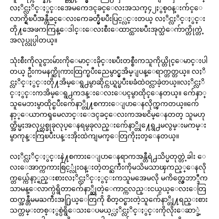
လႈိင္လႈိင္ႏွင္းအေမကေဒၚခင္ေလးအသက္၄၂ႏွစ္ဝန္းက်င္ေ
လာက္ရွိၿပီအန္တီခင္ေလးကေခတ္မွီၿပီးပြင့္လင္းတယ္ လႈိင္လႈိင္ႏွင္း
တို႔အေဖကကြန္ေဒါင္းေလးစီးေထာင္ထားၿပီးအုတ္သဲေက်ာက္တိုက္တဲ့
အလုပ္လုပ္ပါတယ္။
သုံးစီးကိုလူငွားမ်ားကိုေမာင္းခိုင္းၿပီးတစ္စီးကသူကိုယ္တိုင္ေမာင္းပါ
တယ္ ဦးကမနက္ဆိုကားထြက္ၿပီးညေမွာင္မွအိမ္ျပန္ေရာက္တတ္တယ္။ လႈိ
င္လႈိင္ႏွင္းတို႔အိမ္ေရွ႕မွာဆိုင္ကယ္ရပ္ၿပီးၿခံထဲဝင္လာခဲ့တယ္။လႈိင္လႈိ
င္ႏွင္းကအိမ္ေရွ႕ကဒန္းေလးေပၚမွာထိုင္ေနတယ္။ က်ေနာ္
သူမေဘးမွာထိုင္ၿပီးက်ေနာ္တို႔စကားေျပာေနလိုက္ၾကတယ္။က်ေ
နာ့္ေယာကၡမေလာင္းေဒၚခင္ေလးကအၿငိမ္ေနတတ္ သူမဟု
တ္အိမ္မႈအလုပ္တစ္ခုခုလုပ္ေနရမွခုလည္းက်ေနာ္တို႔ေရွ႕မလွမ္းမကမ္း
မွာကုန္းကြၿပီးပန္းအိုးထဲကျမက္ေတြကိုႏႈတ္ေနတယ္။
လႈိင္လႈိင္ႏွင္းနဲ႔စကားေျပာေနရာကအန္တီရဲ႕သိပ္မတုတ္တဲ့ခါး ေ
လးေအာက္ကကားစြင့္လုံးဝန္းတဲ့တင္ႀကီးကိုမသိမသာၾကည့္ေနလို
က္တယ္က်ေနာ့္ရည္းစားလႈိင္လႈိင္ႏွင္းကသူမအေမလို မကိတ္လွေဘာ္ဒီက
သာမန္ေလာက္ပဲရွိတာက်ေနာ္ဆိုတဲ့ေကာင္ကလည္းငယ္ငယ္ေလးေတြ
ထက္အန္တီမမႀကီးအ႐ြယ္ေတြကို စိတ္ဝင္စားတဲ့သူက်ေနာ္တို႔ရည္းစား
သက္တမ္းတစ္ႏွစ္ပဲရွိေသးေပမယ့္လႈိင္လႈိင္ႏွင္းကိုလိုးေဆာ္ခဲ့