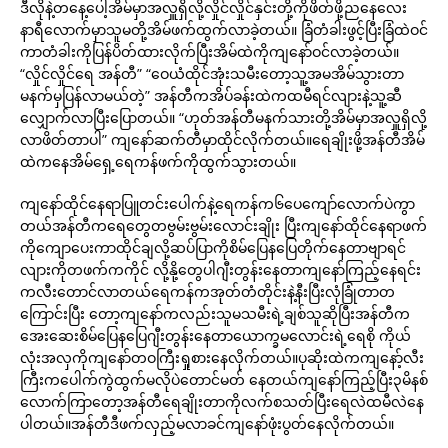
ဒီလိုနဲ့တနေ့ပေါ့အိမ်မှာအလှူရှိလို့လှိုင်လှိုင်နှင်းတို့ကိုဖိတ်ဖို့ညနေလေး
နာရီလောက်မှာသူမတို့အိမ်ဖက်ထွက်လာခဲ့တယ်။ ခြံတံခါးဖွင့်ပြီးခြံထဲဝင်
ကာတံခါးကိုပြန်ပိတ်ထားလိုက်ပြီးအိမ်ထဲကိုကျနော်ဝင်လာခဲ့တယ်။
“လှိုင်လှိုင်ရေ အန်တီ” “ဝေယံထိုင်အုံးသမီးတော့သူ့အမအိမ်သွားတာ
မနက်မှပြန်လာမယ်တဲ့” အန်တီကအိပ်ခန်းထဲကထမီရင်လျားနဲ့သူ့ဆီ
လျှောက်လာပြီးပြောတယ်။ “ဟုတ်အန်တီမနက်သားတို့အိမ်မှာအလှူရှိလို့
လာဖိတ်တာပါ” ကျနော်ဆက်တီမှာထိုင်လိုက်တယ်။ရေချိုးဖို့အန်တီအိမ်
ထဲကနေအိမ်ရှေ့ရေကန်ဖက်ကိုထွက်သွားတယ်။
ကျနော်ထိုင်နေရာပြူတင်းပေါက်နဲ့ရေကန်က၆ပေကျော်လောက်ပဲကွာ
တယ်အန်တီကရေတွေတဗွမ်းဗွမ်းလောင်းချိုး ပြီးကျနော်ထိုင်နေရာဖက်
ကိုကျောပေးကာထိုင်ချလို့ဆပ်ပြာကိုစိမ်ပြေနပြေတိုက်နေတာဗျာရင်
လျားကိုတဖက်ကကိုင် လို့နို့တွေပါဂျီးတွန်းနေတာကျနော်ကြည့်နေရင်း
ကလီးတောင်လာတယ်ရေကန်ကအုတ်တံတိုင်းနဲ့နီးပြီးလုံခြုံတာတ
ကြောင်းပြီး တော့ကျနော်ကလည်းသူမသမီးရဲ့ချစ်သူဆိုပြီးအန်တီက
အေးဆေးစိမ်ပြေနပြေဂျီးတွန်းနေတာယောက္ခမလောင်းရဲ့ရေစို ကိုယ်
လုံးအလှကိုကျနော်တဝကြီးရှုစားနေလိုက်တယ်။ပုဆိုးထဲကကျနော့်လီး
ကြီးကပေါက်ကွဲထွက်မလိုပဲတောင်မတ် နေတယ်ကျနော်ကြည့်ပြီး၃မိနစ်
လောက်ကြာတော့အန်တီရေချိုးတာကိုလက်စသတ်ပြီးရေလဲထမီလဲနေ
ပါတယ်။အန်တီဒီဖက်လှည့်မလာခင်ကျနော်ဖုံးပွတ်နေလိုက်တယ်။