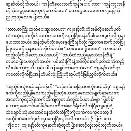
ဆွဲဆိတ်လိုက်တယ်။ “အန်တီလေးဘက်ကုန်းပေးပါလား” “ကုန်းဘူးအန်
တီ့ကိုအခွင့်အရေးယူတဲ့ကောင်လေး” ယောက္ခမလောင်းကကျနော့်ကို
ညုတုတုလေးပြောတယ်။
“သားဟာကြီးထုတ်ပေးအူးလေဟာ” ကျနော့်လီးကိုအန်တီ့စောက်ဖုတ်
ထဲကဆွဲထုတ်လိုက်တယ်တဖက်ကိုလှည့်ပြီးအန်တီခါးလေးခွက်လို့ကုန်း
ပေးထားတယ်။ အန်တီ့ဖင်လုံးဖွေးဖွေးကြီးနှစ်လုံးကြားကစောက်ဖုတ်ပြူ
ပြူလေးကိုကုန်းယက်လိုက်တယ်။ “အားးးးးးးး ရှီးးးးးးးး” “သားဝေယံ
ထည့်လိုက်ပါတော့ဟယ်အဟင့်” “ဘယ်ထဲထည့်ရမှာလဲအန်တီရဲ့”
တမင်စပြီးမေးလိုက်တယ်။ “မင်းလီးကြီးနဲ့အန်တီ့စောက်ဖုတ်ထဲကိုထည့်
လိုးပါတော့ကွယ် ဟွင်း ဒါကြားချင်တာမဟုတ်လား” ကျနော်ယက်ရာ
ကတော်လိုက်ပြီးအန်တီဖင်လုံးကြီးကိုဆုပ်ကိုင်ဖြစ်ညှစ်လိုက်တယ်။
“နေ့တိုင်းလိုးမယ်နော်အန်တီ” “ဟင့်အင်းအမြဲတမ်းလိုးမယ်ဆိုမှ” ကျနော့်
ဖက်ကိုလည်ပြန်လေးလှည့်ပြောတဲ့ယောက္ခမလောင်းမျက်နှာလေးက
အတော်ကိုလှပပြီးဆက်ဆီကျလှတယ်လို့ထင်မိတယ်ဗျာ “ပြွတ်စ်”
ယောက္ခမလောင်းဒေါ်ခင်လေးကိုကစ်ဆင်ရိုက်လိုက်ပြီးကျနော့်ရဲ့
သံချောင်းလိုမာတောင်နေတဲ့လီးတံကြီးကိုလက်ကမကိုင်တော့ ဒီ
အတိုင်းပဲစောက်ဖုတ်ဝမှာတေ့ပြီးသွင်းလိုက်တယ်။ ဇွိ ပြွတ် ဖတ်
“အိုးးးးး” ကျနော့်လီးကိုနောက်ဆွဲထုတ်ပြီးဆောင့်လိုးသွင်းလိုက်တယ်။