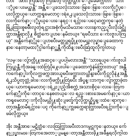
လား” “အားး ကြၽတ္ ကြၽတ္ ဟုတ္တယ္သား ေျခေခါက္လဲတာ” “သား
ႏွိပ္ေပးမယ္အန္တီ” အန္တီ့ေျခသလုံးသားေဖြးေဖြးေလးကိုႏွိပ္ေ
ပးလိုက္တယ္ေယာက္ကၡမေလာင္းရဲ႕ေျခသလုံးသားေဖြးေဖြးေ
လးကိုက်ေနာ္ႏွိပ္နယ္ေပးေနရင္း ရင္လ်ားေပၚေမာက္တက္ေနတဲ့
ဖြံ႕ထြားစူၿဖိဳးလွတဲ့ရင္သားအစုံကိုမသိမသာေလးၾကည့္ၿပီးလိုးခ်င္လို
က္တာအန္တီရာလို႔ စိတ္ထဲကေျပာေနမိတယ္။ “ရၿပီသား ေက်းဇူးပါကြ
ယ္” အန္တီက်ေနာ့္ကိုေျပာၿပီးမတ္တပ္ထရပ္ဖို႔ထမယ္အလုပ္မွာေျခေထာက္
နာေနေတာ့မထႏိုင္ပါက်ေနာ္အန္တီ့ကိုထိန္းၿပီးဆြဲထူလိုက္ပါတယ္
“လမ္းေလွ်ာက္လို႔အဆင္ေျပပါ့မလားအန္တီ” “သားရယ္ေက်းဇူးပါ
ကြယ္အန္တီ့ကိုအခန္းထဲတြဲပို႔ေပးပါေျခေထာက္နဲနဲမ်က္သြားတယ္” အန္တီ
ကက်ေနာ့္ခါးကိုလက္တဖက္ကအားယူၿပီးဖက္ထားတယ္ထိန္းၿပီးကိုင္သလိုနဲ႔အန္တီ့
ရဲ႕သိပ္မတုတ္တဲ့ခါးေလးကိုဖက္လို႔တြဲၿပီး အိပ္ခန္းဘက္ေလွ်ာက္လာခဲ့တ
ယ္ေယာကၡမေလာင္းရဲ႕ႏူးညံ့အိစက္တဲ့အသားစိုင္ေလးေတြက
က်ေနာ့္လီးကိုေတာင္ေနေစတယ္ေလ ရည္းစားအေမက်ေနာ့္ေယာ
ကၡမေလာင္းကိုလိုးမယ္လို႔ဆုံးျဖတ္ခ်က္ခ်လိုက္တယ္အိပ္ခန္းထဲေရာက္ေ
တာ့အန္တီထမီရင္လ်ားေပၚ ကိုက်ေနာ့္လက္တဖက္ကေရာက္သြားၿပီးရင္လ်ားကိုေျ
ဖခ်လိုက္တယ္။
အိုး အန္တီအာေမဋိတ္သံေလးထြက္သြားၿပီးတဒဂၤမွင္တက္ေနတယ္။ က်ေ
နာ့္လႈပ္ရွားမႈေတြကအေတာ္ျမန္ေတာ့အန္တီတားဖို႔အခ်ိန္မရလိုက္ပါထ