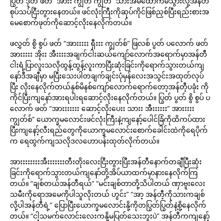
ပြွတ် ဒုတ် ဖတ် “အားး ကျွတ် ကျွတ်” သားအိမ်ထောက်မိသွားလို့အန်တီ
စုပ်သပ်ငြီးတွားနေတယ်။ ဖင်လုံးကြီးကိုဆုပ်ကိုင်ဖြစ်ညှစ်ပြီးရည်းစားအ
မေစောက်ဖုတ်ကိုဆောင့်လိုးနေလိုက်တယ်။
ဖလွှတ် စွိ စွပ် ဖတ် “အားးးးး ရှီးးး ကျွတ်စ်” ဖြလစ် ပွတ် ပလောက် ဖတ်
အားးးးး အိုးး အီးးးးအချက်ငါးဆယ်ကျော်လောက်အရောက်မှာအန်တီ
ငါးရံ့ပြာလူးသလိုထွန့်ထွန့်လူးကာပြီးဆုံးခြင်းကိုရောက်သွားတယ်ကျ
နော်ဒီအချီမှာ မပြီးသေးပါတချက်ချင်းပုံမှန်လေးအသွင်းအထုတ်လုပ်
ပြီး လိုးနေလိုက်တယ်နှစ်မိနစ်ကျော်လောက်ရောက်တော့အန်တီ့ပခုံး ကို
ကိုင်ပြီးကျနော်အားရပါးရဆောင့်လိုးနေလိုက်တယ်။ ပြွတ် ပွတ် စွိ စွပ် ပ
လောက် ဖတ် “အားးးးးးး ဆောင့်လိုးပေးး သားး အီးးးးးး” အားးးးး
ကျွတ်စ်” ယောက္ခမလောင်းဖင်လုံးကြီးနဲ့ကျနော့်ပေါင်ခြံကိုထိကပ်ထား
ပြီးကျနော့်လီးရည်တွေကိုယောက္ခမလောင်းစောက်ခေါင်းထဲကိုရေပိုက်
က ရေထွက်ကျသလိုဒလဟောပန်းထုတ်လိုက်တယ်။
အားးးးးးးးအီးးးးးးးတီးတိုးလေးငြီးတွားပြီးအန်တီနောက်တချီပြီးဆုံး
ခြင်းကိုရောက်သွားတယ်ကျနော်တို့အိပ်ယာထက်မှာနားနေလိုက်ကြ
တယ်။ “ချစ်တယ်အန်တီရယ်” “မင်းချစ်တာတို့သိပါတယ် ဏှာဗူးလေး
သမီးကိုရောအမေကိုပါသူလိုးတယ် ဟွင်း” “အာ့ အန်တီ့ကိုသားကချစ်
လို့ပါအန်တီရဲ့” ပြောပြီးယောက္ခမလောင်းနို့ကိုတပြွတ်ပြွတ်နဲ့စို့နေလိုက်
တယ်။ “ငါ့သမက်လောင်းလေးကနို့မပြတ်သေးဘူးပဲ” အန်တီကကျနော့်