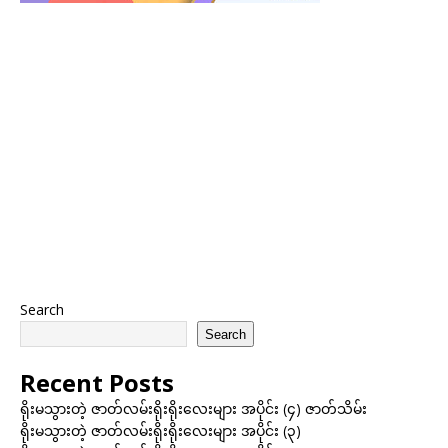
Search
Search
Recent Posts
ရိုးမသွားတဲ့ ဇာတ်လမ်းရိုးရိုးလေးများ အပိုင်း (၄) ဇာတ်သိမ်း
ရိုးမသွားတဲ့ ဇာတ်လမ်းရိုးရိုးလေးများ အပိုင်း (၃)