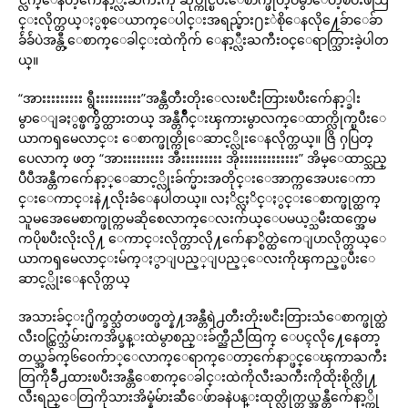
င္းလိုက္တယ္ႏွစ္ေယာက္ေပါင္းအရည္မ်ား႐ႊဲစိုေနလို႔ေခ်ာေခ်ာ
ခ်ဴခ်ဴပဲအန္တီ့ေစာက္ေခါင္းထဲကိုက် ေနာ့္လီးႀကီးဝင္ေရာက္သြားခဲ့ပါတ
ယ္။
“အားးးးးးးးး ရွီးးးးးးးးးး”အန္တီတီးတိုးေလးၿငီးတြားၿပီးက်ေနာ့္ခါး
မွာေျခႏွစ္ဖက္ခ်ိတ္ထားတယ္ အန္တီဂ်ိဳင္းၾကားမွာလက္ေထာက္လိုက္ၿပီးေ
ယာကၡမေလာင္း ေစာက္ဖုတ္ကိုေဆာင့္လိုးေနလိုက္တယ္။ ဇြိ ႁပြတ္
ပေလာက္ ဖတ္ “အားးးးးးးးး အီးးးးးးးးး အိုးးးးးးးးးးးးး” အိမ္ေထာင္သည္
ပီပီအန္တီကက်ေနာ့္ေဆာင့္လိုးခ်က္မ်ားအတိုင္းေအာက္ကအေပးေကာ
င္းေကာင္းနဲ႔လိုးခံေနပါတယ္။ လႈိင္လႈိင္ႏွင္းေစာက္ဖုတ္ထက္
သူမအေမေစာက္ဖုတ္ကမဆိုစေလာက္ေလးက်ယ္ေပမယ့္သမီးထက္အေမ
ကပိုၿပီးလိုးလို႔ ေကာင္းလိုက္တာလို႔က်ေနာ္စိတ္ထဲကေျပာလိုက္တယ္ေ
ယာကၡမေလာင္းမ်က္ႏွာျပည့္ျပည့္ေလးကိုၾကည့္ၿပီးေ
ဆာင့္လိုးေနလိုက္တယ္
အသားခ်င္း႐ိုက္ခတ္သံတဖတ္ဖတ္နဲ႔အန္တီရဲ႕တီးတိုးၿငီးတြားသံေစာက္ဖုတ္ထဲ
လီးဝင္ထြက္သံမ်ားကအိပ္ခန္းထဲမွာစည္းခ်က္ညီညီထြက္ ေပၚလို႔ေနေတာ့
တယ္အခ်က္၆၀ေက်ာ္ေလာက္ေရာက္ေတာ့က်ေနာ္ဖင္ေၾကာႀကီး
တြကိုခ်ဳံ႕ထားၿပီးအန္တီေစာက္ေခါင္းထဲကိုလီးႀကီးကိုထိုးစိုက္လို႔
လီးရည္ေတြကိုသားအိမ္နံမ်ားဆီေဖ်ာခနဲပန္းထုတ္လိုက္တယ္အန္တီက်ေနာ့္ကို