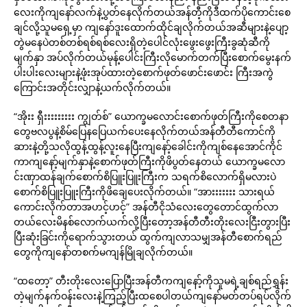
လေးကိုကျနော်လက်နဲ့ပွတ်နေလိုက်တယ်အန်တီ့ကိုဒီထက်ပိုကောင်းစေ
ချင်လို့သူမရှေ့မှာ ကျနော်ဒူးထောက်ထိုင်ချလိုက်တယ်အဆီများနဲ့ပျော့
တွဲမနေပဲတစ်တစ်ရစ်ရစ်လေးရှိတဲ့ပေါင်လုံးဖွေးဖွေးကြီးခွဆုံဆီကို
မျက်နှာ အပ်လိုက်တယ်မုန့်ပေါင်းကြီးလိုမောက်တက်ပြီးစောက်မွေးနက်
ပါးပါးလေးများနဲ့ဖုံးအုပ်ထားတဲ့စောက်ဖုတ်ဖောင်းဖောင်း ကြီးအကွဲ
ကြောင်းအတိုင်းလျှာနဲ့ယက်လိုက်တယ်။
“အိုးး ရှီးးးးးးးးး ကျွတ်စ်” ယောက္ခမလောင်းစောက်ဖုတ်ကြီးကိုစေတနာ
တွေဗလပွနဲ့စိမ်ပြေနပြေယက်ပေးနေလိုက်တယ်အန်တီတီကောင်ကို
ဆားနဲ့တို့သလိုထွန့်ထွန့်လူးနေပြီးကျနော့်ခေါင်းကိုကျစ်နေအောင်ကိုင်
ကာကျနော့်မျက်နှာနဲ့စောက်ဖုတ်ကြီးကိုဖိပွတ်နေတယ် ယောက္ခမလော
င်းဏှာထန်ချက်စောက်စိပြူးပြူးကြီးက သရက်စိလောက်ရှိမလားပဲ
စောက်စိပြူးပြူးကြီးကိုဖိချေပေးလိုက်တယ်။ “အားးးးးးး သားရယ်
ကောင်းလိုက်တာအဟင့်ဟင့်” အန်တီငိုသံလေးတွေတောင်ထွက်လာ
တယ်လေးမိနစ်လောက်ယက်လို့ပြီးတော့အန်တီတီးတိုးလေးငြီးတွားပြီး
ပြီးဆုံးခြင်းကိုရောက်သွားတယ် ထွက်ကျလာသမျှအန်တီစောက်ရည်
တွေကိုကျနော်တစက်မကျန်မြိုချလိုက်တယ်။
“ထတော့” တီးတိုးလေးပြောပြီးအန်တီကကျနော့်ကိုသူမရဲ့ချစ်ရည်ရွှန်း
တဲ့မျက်နက်ဝန်းလေးနဲ့ကြည့်ပြီးထစေပါတယ်ကျနော်မတ်တပ်ရပ်လိုက်