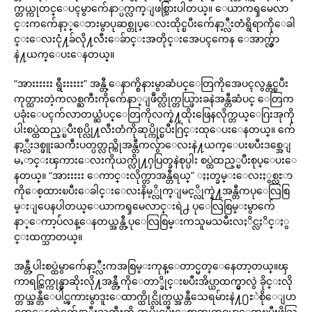
က္တယ္ကုတင္ေပၚမွာက်ေနာ္ပက္လက္ျဖစ္သြားပါတယ္။ ေယာကၡမေလာ
င္းကက်ေနာ့္ေဘးမွာပုဆစ္တုပ္ေလးထိုင္ၿပီးက်ေနာ့္လီးတံရွိရာကိုေခါ
င္းေလးငုံ႔ခ်လို႔လီးေခ်ာင္းအတိုင္းအေပၚကေန ေအာက္လွ်ာ
နဲ႔ယက္ေပးေနတယ္။
“အားးးးးး ရွီးးးးးး” အန္တီ့ေနာက္စိနားမွာဆံပင္ေတြကိုအေပၚလွန္တင္ၿပီး
ကုတ္ထားတဲ့ကလစ္ႀကီးကိုက်ေနာ္ျဖဳတ္လိုက္တယ္ဖြားခနဲအန္တီဆံပင္ ေတြက
ပခုံးေပၚက်လာတယ္ဆံပင္ေတြကိုလက္နဲ႔ထိုးဖြေနလိုက္တယ္ေဂြးအုကို
ပါးစပ္ထဲထည့္ၿပီးစုပ္လို႔လီးတံကိုဆုပ္ကိုင္ၿပီးဂြင္းထုေပးေနတယ္။ က်ေ
နာ့္လီးဒစ္ဖူးႀကီးပတ္ပတ္လည္ကိုအန္တီကလွ်ာေလးနဲ႔ယက္ေပးၿပီးဒစ္အေျ
မႇာင္းၾကားေလးကိုယက္လို႔ႁပြတ္ခနဲစုပ္ပါး စပ္ထဲထည့္ၿပီးစုပ္ေပးေ
နတယ္။ “အားးးးး ေကာင္းလိုက္တာအန္တီရယ္” ႏႈတ္ခမ္းေလးႏွစ္လႊာ
ကိုေစ့ထားၿပီးေခါင္းေလးနိမ့္လိုက္ျမင့္လိုက္နဲ႔အန္တီကပုေလြစြ
မ္းျပေနပါတယ္ေယာကၡမေလာင္းရဲ႕ ပုေလြစြမ္းမွာက်ေ
နာ္ေကာ့ပ်ံလန္ေနတယ္အန္တီ့ပုေလြစြမ္းကသူမသမီးလႈိင္လႈိင္ႏွ
င္းထက္သာတယ္။
အန္တီ့ပါးစပ္ထဲမွာက်ေနာ့္လီးကအစြမ္းကုန္ေတာင္မတ္ေနေတာ့တယ္။ၾ
ကာရင္ထြက္ကုန္မွာဆိုးလို႔အန္တီ့ကိုေတာ္ခိုင္းၿပီးအိပ္ယာထက္မွာလွဲ ခိုင္းလို
က္တယ္အန္တီေပါင္ၾကားမွာဒူးေထာက္ထိုင္လိုက္တယ္အန္တီသေရမ်ားနဲ႔႐ႊဲစိုေျပာ
င္လက္ေနတဲ့က်ေနာ့္လီးႀကီးကို ဆုပ္ကိုင္ၿပီးေစာက္ဖုတ္ဝမွာေတ့ၿပီးဖိသြ