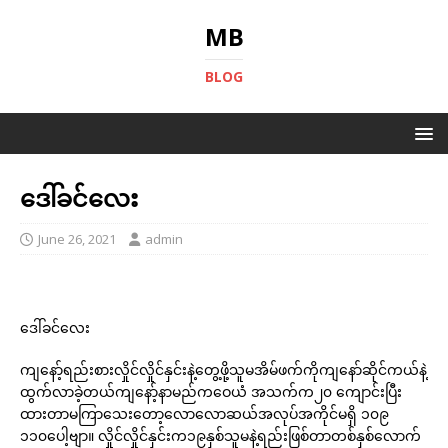
MB
BLOG
ဒေါ်ခင်လေး
June 26, 2021
admin
ဒေါ်ခင်လေး
ကျနော့်ရည်းစားလှိုင်လှိုင်နှင်းနဲ့တွေ့ဖို့သူမအိမ်ဖက်ကိုကျနော်ဆိုင်ကယ်နဲ့
ထွက်လာခဲ့တယ်ကျနော့်နာမည်ကဝေယံ အသက်က၂၀ ကျောင်းပြီး
ထားတာမကြာသေးတော့လောလောဆယ်အလုပ်အကိုင်မရှိ ၁၀၉
၁၁၀ပေါ့ဗျာ။ လှိုင်လှိုင်နှင်းက၁၉နှစ်သူမနဲ့ရည်းဖြစ်တာတစ်နှစ်လောက်