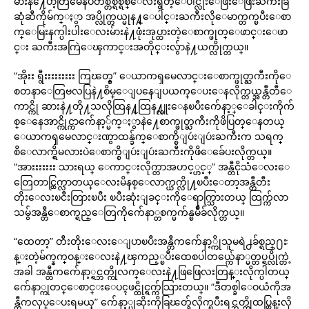
မ်ားနဲ႔ေပ်ာ့တြဲမေနပဲတစ္တစ္ရစ္ရစ္ေလးရွိတဲ့ေပါင္လုံးေဖြးေဖြးႀကီးခြ
ဆုံဆီကိုမ်က္ႏွာ အပ္လိုက္တယ္မုန႔္ေပါင္းႀကီးလိုေမာက္တက္ၿပီးေစာ
က္ေမြးနက္ပါးပါးေလးမ်ားနဲ႔ဖုံးအုပ္ထားတဲ့ေစာက္ဖုတ္ေဖာင္းေဖာ
င္း ႀကီးအကြဲေၾကာင္းအတိုင္းလွ်ာနဲ႔ယက္လိုက္တယ္။
“အိုးး ရွီးးးးးးးးး ကြၽတ္စ္” ေယာကၡမေလာင္းေစာက္ဖုတ္ႀကီးကိုေ
စတနာေတြဗလပြနဲ႔စိမ္ေျပနေျပယက္ေပးေနလိုက္တယ္အန္တီတီေ
ကာင္ကို ဆားနဲ႔တို႔သလိုထြန႔္ထြန႔္လူးေနၿပီးက်ေနာ့္ေခါင္းကိုက်
စ္ေနေအာင္ကိုင္ကာက်ေနာ့္မ်က္ႏွာနဲ႔ေစာက္ဖုတ္ႀကီးကိုဖိပြတ္ေနတယ္
ေယာကၡမေလာင္းဏွာထန္ခ်က္ေစာက္စိျပဴးျပဴးႀကီးက သရက္
စိေလာက္ရွိမလားပဲေစာက္စိျပဴးျပဴးႀကီးကိုဖိေခ်ေပးလိုက္တယ္။
“အားးးးးးး သားရယ္ ေကာင္းလိုက္တာအဟင့္ဟင့္” အန္တီငိုသံေလးေ
တြေတာင္ထြက္လာတယ္ေလးမိနစ္ေလာက္ယက္လို႔ၿပီးေတာ့အန္တီတီး
တိုးေလးၿငီးတြားၿပီး ၿပီးဆုံးျခင္းကိုေရာက္သြားတယ္ ထြက္က်လာ
သမွ်အန္တီေစာက္ရည္ေတြကိုက်ေနာ္တစက္မက်န္ၿမိဳခ်လိုက္တယ္။
“ထေတာ့” တီးတိုးေလးေျပာၿပီးအန္တီကက်ေနာ့္ကိုသူမရဲ႕ခ်စ္ရည္႐ႊ
န္းတဲ့မ်က္နက္ဝန္းေလးနဲ႔ၾကည့္ၿပီးထေစပါတယ္က်ေနာ္မတ္တပ္ရပ္လိုက္တဲ့
အခါ အန္တီကက်ေနာ့္ရင္ဘတ္ကိုလက္ေလးနဲ႔ဖြဖြေလးတြန္းလိုက္ပါတယ္
က်ေနာ္ကုတင္ေစာင္းေပၚဖင္ထိုင္ရက္က်သြားတယ္။ “ဒီတစ္ခါေဝယံကိုအ
န္တီကလုပ္ေပးရမယ္” က်ေနာ့္ပုဆိုးကိုခြၽတ္ခ်လိုက္ၿပီးရင္ဘတ္ကိုထပ္တြန္းလို