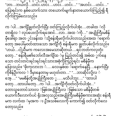
“ဘာ….ဘယ်လို….ဟင်း..ဟင်း…..ဟင်း….ဟင်း….” “အဟင်း…..ဟင်း….”
ပြောရင်းက နှစ်ယောက်သား တယောက်မျက်နှာတယောက်ကြည့်၍ ရီ
လိုက်ကြမိလေသည်။
က ဲပါ….အင်္ကျီချွတ်လိုက်ပြီး ဝတ်ကြည့်လိုက်ပါအုံး…..တခါထ ဲလို
တာရှိလ ဲ လုပ်ပေးလိုက်ရအောင်….လာ…အထ ဲကို….” အပျိုကြီးမစိန်
မှီခေါ်ရာ အတ ွင်းခန်းထ ဲသို့စန်းရီမလိုက်ပါလာသည်။အထ ဲရောက်
တော့ အပေါ်မှဝတ်ထားသော အင်္ကျီကို စန်းရီမက ချွတ်ပစ်လိုက်သည်။
“ဟယ်….ငါ့ညီမက ကလေးအမေသာဆိုတယ်…..ရင်ဘတ်ကလှတုံး
တော့…” စန်းရီမ၏ဘော်လီအင်္ကျီထ ဲမှ ပြည့်တင်း၍ အစ်ထ ွက်နေ
သော တင်းတင်းရင်းရင်းရင်သားအစုံကိုကြည့်ရင်း မစိန်မှီက
ပြောသည်။ “ဖိုးကုလားဘ ဲ……လေးနှစ်ထ ဲရောက်နေပြီ…..နောက်ပြီး
ကိုစိန်ဦးကလ ဲ ဒီမှာနေတာမှ မဟုတ်တာ….” “….ဘာဆိုင်လို့လ ဲ
အေ့…..” “မမစိန်တို့အပျိုကြီးတေ ွ…….မသိပါဘူး…..” “ထားပါ
တော့…..ထားပါတော့….က ဲပါ…..အင်္ကျီကိုဝတ်လိုက်ပါအုံး…”
တောသူတောင်သားလ ဲဖြစ်အပျိုကြီးလ ဲဖြစ်သော မစိန်မှီတစ်
ယောက်ဒီလောက်ပင် ရိုးအလှသည်။အပျိုကြီးမစိန်မှီစကားအဆုံး စန်းရီ
မက လက်ထ ဲမှအက ၤျီအသစ်လေးကို ကောက်၍ ဝတ်လိုက်လေ
တော့သည်။