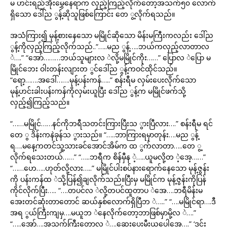
မ ဟင်းရည်အိုးမွှေနေရာက လှည့်ကြည့်လိုက်တော့အသက်၅၀ လောက်
ရှိသော ဒေါ်ည ွန့်ဆိုသူဖြစ်ကြောင်း တေ ွ့လိုက်ရသည်။
အသံကြား၍ မုန့်စားနေသော မမြိုင်ဆိုသော မိန်းမကြီးကလည်း ဒေါ်ည
ွန့်ကိုလှည့်ကြည့်လိုက်သည်..“…..မည ွန့်…..ဘယ်ကလှည့်လာတာလ
ဲ….” “အော်………ဘယ်သူများလ ဲလို့မမြိုင်ကိုး……” ပြောလ ဲပြော မ
မြိုင်ဘေး ဝါးတန်းလျားတ ွင်ဒေါ်ည ွန့်ကဝင်ထိုင်သည်။
“ရော့…….အဒေါ်…….မုန့်ပန်းကန်…..” စန်းရီမ လှမ်းပေးလိုက်သော
မုန့်ဟင်းခါးပန်းကန်ကိုလှမ်းယူပြီး ဒေါ်ည ွန့်က မမြိုင်ဖက်သို့
လှည့်၍ကြည့်သည်။
“……မမြိုင်……နင်ကိုဘရီသတင်းကြားပြီးသ ွားပြီလား….” စန်းရီမ ရင်
တေ ွ ဒိန်းကနဲခုန်သ ွားသည်။ “…..ဘာကြားရမှာတုန်း….မည ွန့်
ရ….မနေ့ကတင်သူ့သားခင်အောင်အိမ်က ထ ွက်လာတာ…..တေ ွ့
လိုက်ရသေးတယ်……” “…..ဘရီက စိန်မှီန ဲ့…..ယူမလို့တ ဲ့အေ့……”
“……ဟေ…..ဟုတ်လို့လား…..” မမြိုင်ပါးစပ်နားရောက်နေသော မုန့်ဇွန်း
ကို ပန်းကန်ထ ဲသို့ပြန်၍ချလိုက်သည်။ပြီးမှ မမြိုင်က မုန့်ဇွန်းကိုပြန်
ကိုင်လိုက်ပြီး….. “….တပင်လ ဲလို့တပင်ထူတာပ ဲအေ….ဘရီမိန်းမ
အေးတင်ဆုံးတာတောင် ဆယ်နှစ်လောက်ရှိပြီဘ ဲ…..” “….မမြိုင်ရာ….ဒီ
အရ ွယ်ကြီးကျမှ….မယူဘ ဲနေလိုက်တော့ဘာဖြစ်မှာမို့လ ဲ….”
“…..အော်….အသက်ကြီးတော့လ ဲ….ဆေးပေးမီးယူပေါ့အေ့….” ‘ဒင်း