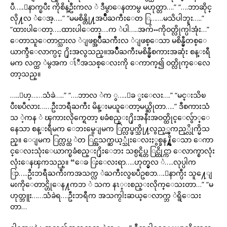
ပီ…..ေနာက္ၿပီး ကိုစိန္ဦးကလ ဲ ဒီမွာေနတာမွ မဟုတ္တာ….” “….ဘာဆိုင္
လို႔လ ဲေအ့…..” “မမစိန္တို႔အပ်ိဳႀကီးေတ ြ…….မသိပါဘူး…..”
“ထားပါေတာ့…..ထားပါေတာ့….က ဲပါ…..အက်ႌကိုဝတ္လိုက္ပါအုံး…”
ေတာသူေတာင္သားလ ဲျဖစ္အပ်ိဳႀကီးလ ဲျဖစ္ေသာ မစိန္မွီတစ္ေ
ယာက္ဒီေလာက္ပင္ ႐ိုးအလွသည္။အပ်ိဳႀကီးမစိန္မွီစကားအဆုံး စန္းရီ
မက လက္ထ ဲမွအက ၤ်ီအသစ္ေလးကို ေကာက္၍ ဝတ္လိုက္ေလေ
တာ့သည္။
…..ေဟ့……သံခဲ…..” “….ဘာလ ဲက ွ…..ေခ ွးေလး….” “မင္းသိၿ
ပီးၿပီလား……ဦးဘရီႀကီး မိန္းမယူေတာ့မယ္ဆိုတာ…..” ဒီစကားသံ
သ ဲ့ကန ဲ ၾကားလိုက္ရေတာ့ ၿခံစည္း႐ိုးအနီးအဝတ္ထိုင္ေလွ်ာ္ေ
နေသာ စန္းရီမက ေဘးမွေျမက ြက္လပ္ဖက္သို႔လွည့္ၾကည့္လိုက္မိသ
ည္။ ေျမက ြက္လပ္ထ ဲတ ြင္အသက္ဆယ့္သုံးေလးႏွစ္ခန႔္ရွိေသာ ေကာ
င္ေလးသုံးေယာက္ၿခံစည္း႐ိုးေဘး သစ္ပင္ရိပ္တ ြင္ထိုင္ကာ ေလာက္စာလုံး
လုံးေနၾကသည္။ “ေခ ြးေလးရာ…..ဟုတ္မွလ ဲ…..လုပ္ပါက
ြာ…..ဦးဘရီႀကီးကအသက္လ ဲႀကီးလွၿပီဥစၥာ….ေနာက္ပီး သူ႔ေျ
မးကိုေတာင္ဟိုေန႔ကဘ ဲ သက နၤ္းစည္းလိုက္ေသးတာ…” “မ
ဟုတ္ဘူး……သံခဲရ….ဦးဘရီက အသက္ငါးဆယ္ေလာက္ဘ ဲရွိေသး
တာ…