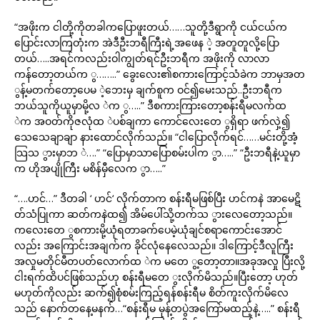
“အဖိုးက ငါတို့ကိုတခါကပြောဖူးတယ်……သူတို့ဒီရွာကို ငယ်ငယ်က
ပြောင်းလာကြတုံးက အဲဒီဦးဘရီကြီးရဲ့အဖေန ဲ့ အတူတူလို့ပြော
တယ်…..အရင်ကလည်းဝါကျွတ်ရင်ဦးဘရီက အဖိုးကို လာလာ
ကန်တော့တယ်က ွ……..” ခွေးလေး၏စကားကြောင့်သံခဲက ဘာမှအတ
ွန့်မတက်တော့ပေမ ဲ့ဘေးမှ ချက်စူက ဝင်၍မေးသည်..ဦးဘရီက
ဘယ်သူကိုယူမှာမို့လ ဲက ွ…..” ဒီစကားကြားတော့စန်းရီမလက်ထ
ဲက အဝတ်ကိုဇလုံထ ဲပစ်ချကာ ကောင်လေးတေ ွရှိရာ ဖက်လှဲ့၍
သေသေချာချာ နားထောင်လိုက်သည်။ “ငါပြောလိုက်ရင်……မင်းတို့အံ့
သြသ ွားမှာဘ ဲ….” “ပြောမှာသာပြောစမ်းပါက ွာ…..” “ဦးဘရီနဲ့ယူမှာ
က ဟိုအပျိုကြီး မစိန်မှီလေက ွာ…..”
“….ဟင်…” ဒီတခါ ‘ ဟင်‘ လိုက်တာက စန်းရီမဖြစ်ပြီး ဟင်ကနဲ အာမေဋိ
တ်သံပြုကာ ဆတ်ကနဲထ၍ အိမ်ပေါ်သို့တက်သ ွားလေတော့သည်။
ကလေးတေ ွစကားမို့ယုံရတာခက်ပေမဲ့ယုံချင်စရာကောင်းအောင်
လည်း အကြောင်းအချက်က ခိုင်လုံနေလေသည်။ ဒါကြောင့်ဒီလူကြီး
အလှုမတိုင်မီတပတ်လောက်ထ ဲက မတေ ွ့တော့တာ။အခုအလှု ပြီးလို့
ငါးရက်ထိပင်ဖြစ်သည်ဟု စန်းရီမတေ ွးလိုက်မိသည်။ပြီးတော့ ဟုတ်
မဟုတ်ကိုလည်း ဆက်၍စုံစမ်းကြည့်ရန်စန်းရီမ စိတ်ကူးလိုက်မိလေ
သည် နောက်တနေ့မနက်…“စန်းရီမ မုန့်တပွဲအကြော်မထည့်နဲ့…..” စန်းရီ