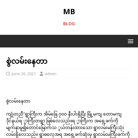
MB
BLOG
စွဲလမ်းနေတာ
June 26, 2021
admin
စွဲလမ်းနေတာ
ကျုံတညီ”ရွာကြီးက အိမ်ခြေ ၇၀၀ နီးပါးရှိပြီး မြို့မကျ တောမကျ
ဒိုင်နယ်ရ ွာကြီးတရွာ ဖြစ်လေသည်။ရ ွာကြီးက အရှေ့ဖက်ကို
မျက်နှာမူ၍တောင်မြောက်သ ွယ်တန်းထားသော ရွာလမ်းမကြီးသုံး
လမ်းရှိလေသည်။ ရွာဓလေ့အရ အရှေ့ဖက်ဆုံးမှ ရွာလမ်းမကြီးဖက်ကို