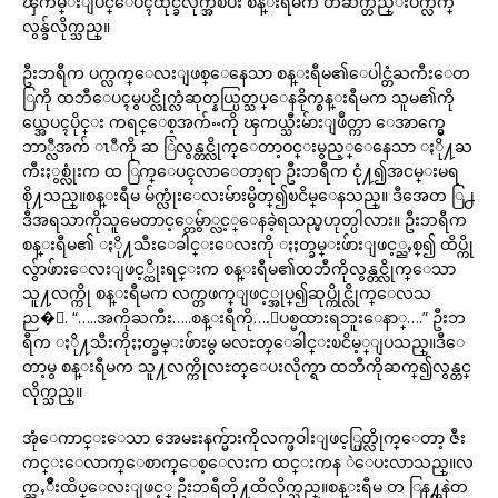
ၾကမ္းျပင္ေပၚထိုင္ခ်လိုက္အၿပီး စန္းရီမက တဆက္တည္းပက္လက္
လွန္ခ်လိုက္သည္။
ဦးဘရီက ပက္လက္ေလးျဖစ္ေနေသာ စန္းရီမ၏ေပါင္တံႀကီးေတ
ြကို ထဘီေပၚမွပင္လိုက္လံဆုတ္နယ္ပြတ္သပ္ေနခိုက္စန္းရီမက သူမ၏ကို
ယ္အေပၚပိုင္း ကရင္ေစ့အက်ႌကို ၾကယ္သီးမ်ားျဖဳတ္ကာ ေအာက္မွေ
ဘာ္လီအက် ၤီကို ဆ ြဲလွန္တင္လိုက္ေတာ့ဝင္းမွည့္ေနေသာ ႏို႔ႀ
ကီးႏွစ္လုံးက ထ ြက္ေပၚလာေတာ့ရာ ဦးဘရီက ငုံ႔၍အငမ္းမရ
စို႔သည္။စန္းရီမ မ်က္လုံးေလးမ်ားမွိတ္၍ၿငိမ္ေနသည္။ ဒီအေတ ြ႕
ဒီအရသာကိုသူမေတာင့္တေမွ်ာ္လင့္ေနခဲ့ရသည္မဟုတ္ပါလား။ ဦးဘရီက
စန္းရီမ၏ ႏို႔သီးေခါင္းေလးကို ႏႈတ္ခမ္းဖ်ားျဖင့္ညႇစ္၍ ထိပ္ကို
လွ်ာဖ်ားေလးျဖင့္ထိုးရင္းက စန္းရီမ၏ထဘီကိုလွန္တင္လိုက္ေသာ
သူ႔လက္ကို စန္းရီမက လက္တဖက္ျဖင့္အုပ္၍ဆုပ္ကိုင္လိုက္ေလသ
ည�္. “…..အကိုႀကီး…..စန္းရီကို….ျပစ္မထားရဘူးေနာ္….” ဦးဘ
ရီက ႏို႔သီးကိုႏႈတ္ခမ္းဖ်ားမွ မလႊတ္ေခါင္းၿငိမ့္ျပသည္။ဒီေ
တာ့မွ စန္းရီမက သူ႔လက္ကိုလႊတ္ေပးလိုက္ရာ ထဘီကိုဆက္၍လွန္တင္
လိုက္သည္။
အုံေကာင္းေသာ အေမႊးနက္မ်ားကိုလက္ဖဝါးျဖင့္ပြတ္လိုက္ေတာ့ ဇီး
ကင္းေလာက္ေစာက္ေစ့ေလးက ထင္းကန ဲေပးလာသည္။လ
က္ညႇိဳးထိပ္ေလးျဖင့္ ဦးဘရီတို႔ထိလိုက္သည္။စန္းရီမ တ ြန႔္ကနဲတ