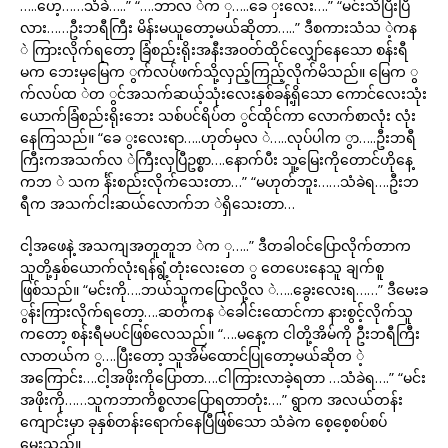
…..ဟေ့……သံခဲ…..” “….ဘာလ ဲက ှ…..ခေ ှးလေး….” “မင်းသိပြီးပြီ
လား……ဦးဘရီကြီး မိန်းမယူတော့မယ်ဆိုတာ…..” ဒီစကားသံသ ဲ့ကန
ဲ ကြားလိုက်ရတော့ ခြံစည်းရိုးအနီးအဝတ်ထိုင်လျှော်နေသော စန်းရီ
မက ဘေးမှမြေက ွက်လပ်ဖက်သို့လှည့်ကြည့်လိုက်မိသည်။ မြေက ွ
က်လပ်ထ ဲတ ွင်အသက်ဆယ့်သုံးလေးနှစ်ခန့်ရှိသော ကောင်လေးသုံး
ယောက်ခြံစည်းရိုးဘေး သစ်ပင်ရိပ်တ ွင်ထိုင်ကာ လောက်စာလုံး လုံး
နေကြသည်။ “ခေ ွးလေးရာ…..ဟုတ်မှလ ဲ…..လုပ်ပါက ွာ…..ဦးဘရီ
ကြီးကအသက်လ ဲကြီးလှပြီဥစ္စာ….နောက်ပီး သူ့မြေးကိုတောင်ဟိုနေ့
ကဘ ဲ သက င်္န်းစည်းလိုက်သေးတာ…” “မဟုတ်ဘူး……သံခဲရ….ဦးဘ
ရီက အသက်ငါးဆယ်လောက်ဘ ဲရှိသေးတာ…
ငါ့အဖေနဲ့ အသကျအတူတူဘ ဲက ှ…..” ဒီတခါဝင်ပြောလိုက်တာက
သူတို့နှစ်ယောက်လုံးရန်ရွံ့တုံးလေးတေ ွ တေပေးနေသူ ချက်စူ
ဖြစ်သည်။ “မင်းကို….ဘယ်သူကပြောလို့လ ဲ…..ခွေးလေးရ……” ဒီမေးခ
ွန်းကြားလိုက်ရတော့….ဆတ်ကန ဲခေါင်းထောင်ကာ နားစွင့်လိုက်သူ
ကတော့ စန်းရီမပင်ဖြစ်လေသည်။ “….မနေ့က ငါတို့အိမ်ကို ဦးဘရီကြီး
လာတယ်က ွ….ပြီးတော့ သူအိမ်ထောင်ပြုတော့မယ်ဆိုတ ဲ့
အကြောင်း….ငါ့အဖိုးကိုပြောတာ….ငါကြားလာခဲ့ရတာ …သံခဲရ….” “မင်း
အဖိုးကို……သူကဘာကိစ္စလာပြောရတာတုံး….” ရွာက အလယ်တန်း
ကျောင်းမှာ ခုနှစ်တန်းရောက်နေပြီဖြစ်သော သံခဲက စေ့စေ့စပ်စပ်
မေးသည်။