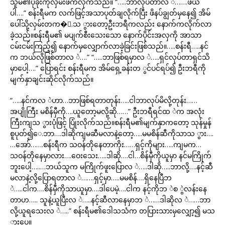
သူမ၏ပုခုံးကိုလှမ်းဖက်လိုက်သည်။ “…..ဘာလုပ်တာလ ဲ…….ဖယ်
ပါ….” စန်းရီမက လက်ဖြင့်အသာပုတ်ချလိုက်ပြီး ဖိနပ်ချွတ်မှနေ၍ အိမ်
ပေါ်သို့လှမ်းတက�်.သ ွားတော့ဦးဘရီကလည်း နောက်ကလိုက်လာ
ခဲ့သည်။စန်းရီမ၏ မပျက်စီးသေးသော နောက်ပိုင်းအလှကို အာသာ
ငမ်းငမ်းကြည့်၍ နောက်မှလျှောက်လာခဲ့ခြင်းဖြစ်သည်။…..စန်းရီ…..နင်
က ဘယ်လိုဖြစ်တာလ ဲ….” “…..ဘာဖြစ်ရမှာလ ဲ…..ရှင်လုပ်တာရှင်သိ
မှာပေါ့….” ပြောရင်း စန်းရီမက အိမ်ရှေ့ခန်းတ ွင်ပင်ရပ်၍ ဦးဘရီကို
မျက်နှာချင်းဆိုင်လိုက်သည်။
“…..နင်ကလ ဲဟာ…ဘာဖြစ်ရတာတုန်း…..ငါဘာလုပ်မိလို့တုန်း……
အပျိုကြီး မစိန်မှီကို….ယူတော့မလို့ဆို……” ဦးဘရီရင်ထ ဲက အလုံး
ကြီးကျသ ွားပုံဖြင့် ပြုံးလိုက်သည်။စန်းရီမ၏မျက်နှာကတော့ သုန်မှုန်
စူပုတ်၍ေ.ဘာ….ဒါဆိုကျမဆီမလာနဲ့တော့…..မမစိန်ဆီကိုသာသ ွား….
…အော်…….စန်းရီက သဝန်တိုနေတာကိုး……ရှင့်ကိုများ…..ကျမက…
သဝန်တိုနေမှာလား….ဝေးသေး…..ဒါဆို….ငါ…စိန်မှီကိုယူမှာ နင်မကြိုက်
ဘူးပေါ့…..…ဘယ်သူက မကြိုက်ဖူးပြောလ ဲ…..ဒါဆို…..ဘာလို့….နင့်ဆီ
မလာနဲ့လို့ပြောရတာလ ဲ…….ရှင့်မှာ…..မမစိန်….ရှိနေပြီဘ
ဲ…..ငါက….စိန်မှီကိုသာယူမှာ….ဒါပေမဲ့….ငါက နင့်ကိုဘ ဲစ ွဲလန်းနေ
တာဟ….. သူနဲ့ယူပြီးလ ဲ…..နင့်ဆီလာနေမှာဘ ဲ……ဒါဆိုလ ဲ……ဘာ
လို့ယူရသေးလ ဲ…..” စန်းရီမ၏ဒေါသသံက တပြားသားမှလျှော့၍ မသ
ွားပေ။