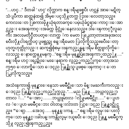
“….ဟင္…” ဒီတခါ ‘ ဟင္‘ လိုက္တာက စန္းရီမျဖစ္ၿပီး ဟင္ကနဲ အာေမဋိတ္
သံျပဳကာ ဆတ္ကနဲထ၍ အိမ္ေပၚသို႔တက္သ ြားေလေတာ့သည္။
ကေလးေတ ြစကားမို႔ယုံရတာခက္ေပမဲ့ယုံခ်င္စရာေကာင္းေအာ
င္လည္း အေၾကာင္းအခ်က္က ခိုင္လုံေနေလသည္။ ဒါေၾကာင့္ဒီလူႀ
ကီး အလႈမတိုင္မီတပတ္ေလာက္ထ ဲက မေတ ြ႕ေတာ့တာ။အခုအလႈ
ၿပီးလို႔ငါးရက္ထိပင္ျဖစ္သည္ဟု စန္းရီမေတ ြးလိုက္မိသည္။ၿပီးေတာ့
ဟုတ္မဟုတ္ကိုလည္း ဆက္၍စုံစမ္းၾကည့္ရန္စန္းရီမ စိတ္ကူးလိုက္မိေ
လသည္ ေနာက္တေန႔မနက္…“စန္းရီမ မုန႔္တပြဲအေၾကာ္မထည့္နဲ႔…..”
စန္းရီမ ဟင္းရည္အိုးေမႊေနရာက လွည့္ၾကည့္လိုက္ေတာ့အသ
က္၅၀ ေလာက္ရွိေသာ ေဒၚည ြန႔္ဆိုသူျဖစ္ေၾကာင္း ေတ
ြ႕လိုက္ရသည္။
အသံၾကား၍ မုန႔္စားေနေသာ မၿမိဳင္ဆိုေသာ မိန္းမႀကီးကလည္း
ေဒၚည ြန႔္ကိုလွည့္ၾကည့္လိုက္သည္..“…..မည ြန႔္…..ဘယ္ကလွည့္လာ
တာလ ဲ….” “ေအာ္………ဘယ္သူမ်ားလ ဲလို႔မၿမိဳင္ကိုး……” ေျပာ
လ ဲေျပာ မၿမိဳင္ေဘး ဝါးတန္းလ်ားတ ြင္ေဒၚည ြန႔္ကဝင္ထိုင္သ
ည္။ “ေရာ့…….အေဒၚ…….မုန႔္ပန္းကန္…..” စန္းရီမ လွမ္းေပးလို
က္ေသာ မုန႔္ဟင္းခါးပန္းကန္ကိုလွမ္းယူၿပီး ေဒၚည ြန႔္က မၿမိဳင္ဖက္
သို႔ လွည့္၍ၾကည့္သည္။