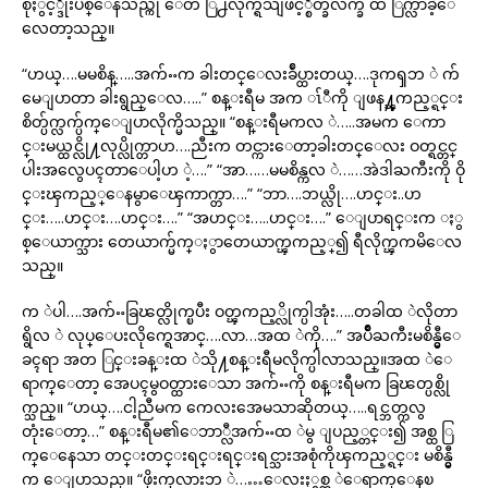
စုႏွင့္ဒိုးပစ္ေနသည္ကို ေတ ြ႕လိုက္ရသျဖင့္စိတ္ခ်လက္ခ် ထ ြက္လာခဲ့ေ
လေတာ့သည္။
“ဟယ္….မမစိန္…..အက်ႌက ခါးတင္ေလးခ်ဳပ္ထားတယ္….ဒုကၡဘ ဲ က်
မေျပာတာ ခါးရွည္ေလ…..” စန္းရီမ အက ၤ်ီကို ျဖန႔္ၾကည့္ရင္း
စိတ္ပ်က္လက္ပ်က္ေျပာလိုက္မိသည္။ “စန္းရီမကလ ဲ…..အမက ေကာ
င္းမယ္ထင္လို႔လုပ္လိုက္တာဟ….ညီးက တင္ကားေတာ့ခါးတင္ေလး ဝတ္ရင္တင္
ပါးအလွေပၚတာေပါ့ဟ ဲ့….” “အာ……မမစိန္ကလ ဲ……အဲဒါႀကီးကို ဝို
င္းၾကည့္ေနမွာေၾကာက္တာ….” “ဘာ….ဘယ္လို….ဟင္း..ဟ
င္း…..ဟင္း….ဟင္း….” “အဟင္း…..ဟင္း….” ေျပာရင္းက ႏွ
စ္ေယာက္သား တေယာက္မ်က္ႏွာတေယာက္ၾကည့္၍ ရီလိုက္ၾကမိေလ
သည္။
က ဲပါ….အက်ႌခြၽတ္လိုက္ၿပီး ဝတ္ၾကည့္လိုက္ပါအုံး…..တခါထ ဲလိုတာ
ရွိလ ဲ လုပ္ေပးလိုက္ရေအာင္….လာ…အထ ဲကို….” အပ်ိဳႀကီးမစိန္မွီေ
ခၚရာ အတ ြင္းခန္းထ ဲသို႔စန္းရီမလိုက္ပါလာသည္။အထ ဲေ
ရာက္ေတာ့ အေပၚမွဝတ္ထားေသာ အက်ႌကို စန္းရီမက ခြၽတ္ပစ္လို
က္သည္။ “ဟယ္….ငါ့ညီမက ကေလးအေမသာဆိုတယ္…..ရင္ဘတ္ကလွ
တုံးေတာ့…” စန္းရီမ၏ေဘာ္လီအက်ႌထ ဲမွ ျပည့္တင္း၍ အစ္ထ ြ
က္ေနေသာ တင္းတင္းရင္းရင္းရင္သားအစုံကိုၾကည့္ရင္း မစိန္မွီ
က ေျပာသည္။ “ဖိုးကုလားဘ ဲ……ေလးႏွစ္ထ ဲေရာက္ေနၿ