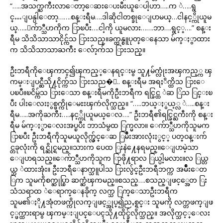
“…..အသက္ႀကီးလာေတာ့ေဆးေပးမီးယူေပါ့ဟာ…..က ဲ…..ရွ
င္…ျပန္ပါေတာ့…….စန္းရီမ….ဒါဆိုငါတစ္ခုေျပာမယ္…ငါနင့္ကိုယူမ
ယ္…..ေက်ာ္သီဟကိုက ြာၿပီး….ငါ့ကို ယူမလား…….ဘာ….ရွင့္….” စန္း
ရီမ သိသိသာသာငိုင္က်သ ြားသည္။ခက္ထန္စူပုတ္ေနေသာ မ်က္ႏွာထား
က သိသိသာသာႀကီး ေလ်ာ့က်သ ြားသည္။
ဦးဘရီကိုေၾကာင္၍ၾကည့္ေနရင္းမွ သူ႔မ်က္လုံးအၾကည့္က ၾ
ကမ္းျပင္ဆီသို႔ငိုက္က်သ ြားသည�္.. စန္းရီမ အရႈိက္ထိသ ြားေ
ပၿပီ။ၿငိမ္က်သ ြားေသာ စန္းရီမကိုဦးဘရီက ရင္ခြင္ထ ဲဆ ြဲသ ြင္းၿ
ပီး ပါးေလးႏွစ္ဖက္ကိုေမႊးၾကဴလိုက္သည္။ “…..ဘယ္ႏွယ့္လ ဲ…..စန္း
ရီမ…..အကိုႀကီး…..နင့္ကိုယူမယ္ေလ….” ဦးဘရီ၏ရင္ခြင္ႀကီးကို စန္း
ရီမ မ်က္ႏွာေလးအပ္ၿပီး ဘာသံမွထ ြက္မလာ။ ေက်ာ္သီဟကိုသူမက
ြာၿပီး ဦးဘရီကိုသူမယူလိုက္လွ်င္ေဆ ြမ်ိဳးအားလုံးႏွင့္ ပတ္ဝန္းက်
င္တခုလုံးကို ရင္ဆိုင္ရမည္။သားက ပေထ ြးနဲ႔ေနရမည္။ေျပာမဲ့သာ
ေျပာရသည္။ေက်ာ္သီဟကိုသူက ြာဖို႔ရာလ ြယ္ပါ့မလား။လ ြယ္တ
ယ္ဘ ဲထားအုံး။ ဦးဘရီေနာက္သူပါသ ြားလွ်င္ဦးဘရီဘက္က အမ်ိဳးေတ
ြက သူမကိုစက္ဆုပ္စြာ ဆက္ဆံၾကမည္။စသည္….စသည္ျဖင့္အေတ ြး
သံသရာထ ဲေရာက္ေနခိုက္ လက္သ ြက္ေသာဦးဘရီက
သူမ၏ႏို႔အုံတဖက္ကိုလက္ျဖင့္အုပ္၍ညႇစ္ရင္း သူမကို လက္တဖက္ျဖ
င့္ဖက္ထားရာမွ ၾကမ္းျပင္ေပၚသို႔ထိုင္ခ်လိုက္သည္။ အလိုက္သင့္ေလး