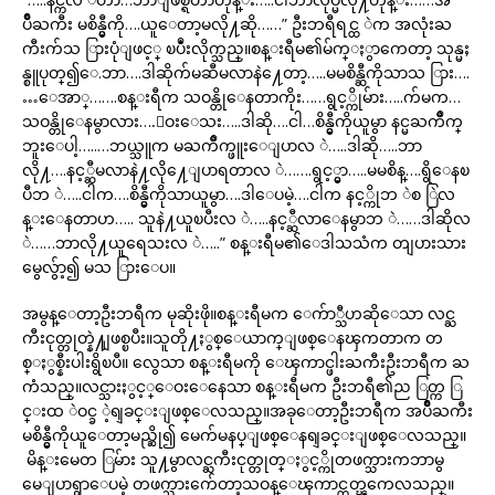
ပ်ိဳႀကီး မစိန္မွီကို….ယူေတာ့မလို႔ဆို……” ဦးဘရီရင္ထ ဲက အလုံးႀ
ကီးက်သ ြားပုံျဖင့္ ၿပဳံးလိုက္သည္။စန္းရီမ၏မ်က္ႏွာကေတာ့ သုန္မႈ
န္စူပုတ္၍ေ.ဘာ….ဒါဆိုက်မဆီမလာနဲ႔ေတာ့…..မမစိန္ဆီကိုသာသ ြား….
…ေအာ္…….စန္းရီက သဝန္တိုေနတာကိုး……ရွင့္ကိုမ်ား…..က်မက…
သဝန္တိုေနမွာလား….ေဝးေသး…..ဒါဆို….ငါ…စိန္မွီကိုယူမွာ နင္မႀကိဳက္
ဘူးေပါ့…..…ဘယ္သူက မႀကိဳက္ဖူးေျပာလ ဲ…..ဒါဆို…..ဘာ
လို႔….နင့္ဆီမလာနဲ႔လို႔ေျပာရတာလ ဲ…….ရွင့္မွာ…..မမစိန္….ရွိေနၿ
ပီဘ ဲ…..ငါက….စိန္မွီကိုသာယူမွာ….ဒါေပမဲ့….ငါက နင့္ကိုဘ ဲစ ြဲလ
န္းေနတာဟ….. သူနဲ႔ယူၿပီးလ ဲ…..နင့္ဆီလာေနမွာဘ ဲ……ဒါဆိုလ
ဲ……ဘာလို႔ယူရေသးလ ဲ…..” စန္းရီမ၏ေဒါသသံက တျပားသား
မွေလွ်ာ့၍ မသ ြားေပ။
အမွန္ေတာ့ဦးဘရီက မုဆိုးဖို။စန္းရီမက ေက်ာ္သီဟဆိုေသာ လင္ႀ
ကီးငုတ္တုတ္နဲ႔ျဖစ္ၿပီး။သူတို႔ႏွစ္ေယာက္ျဖစ္ေနၾကတာက တ
စ္ႏွစ္နီးပါးရွိၿပီ။ လွေသာ စန္းရီမကို ေၾကာင္ဖါးႀကီးဦးဘရီက ႀ
ကံသည္။လင္သားႏွင့္ေဝးေနေသာ စန္းရီမက ဦးဘရီ၏ည ြတ္က ြ
င္းထ ဲဝင္ခ ဲ့ရျခင္းျဖစ္ေလသည္။အခုေတာ့ဦးဘရီက အပ်ိဳႀကီး
မစိန္မွီကိုယူေတာ့မည္ဆို၍ မေက်မနပ္ျဖစ္ေနရျခင္းျဖစ္ေလသည္။
မိန္းမေတ ြမ်ား သူ႔မွာလင္ႀကီးငုတ္တုတ္ႏွင့္ကိုတဖက္သားကဘာမွ
မေျပာရွာေပမဲ့ တဖက္သားက်ေတာ့သဝန္ေၾကာင္တတ္ၾကေလသည္။