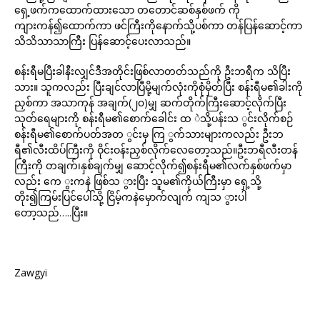
ရှေ့ဖက်ကထောက်ထားသော တတောင်ဆစ်နှစ်ဖက် ကို
ကျားကန်၍ထောက်ကာ ဖင်ကြီးကိုနောက်သို့ပစ်ကာ တန်ပြန်ဆောင့်ကာ
သိသိသာသာကြီး ပြန်ဆောင့်ပေးလာသည်။
စန်းရီမပြီးခါနီးလျှင်ဒီအတိုင်းဖြစ်လာတတ်သည်ကို ဦးဘရီက သိပြီး
သား။ သူကလည်း ပြီးချင်လာပြီမို့မျက်လုံးကိုစုံမှိတ်ပြီး စန်းရီမ၏ခါးကို
ညှစ်ကာ အသာကုန် အချက်(၂၀)မျှ ဆက်တိုက်ကြီးဆောင့်လိုက်ပြီး
သုတ်ရေများကို စန်းရီမ၏စောက်ခေါင်း ထ ဲသို့ပန်းသ ွင်းလိုက်စဉ်
စန်းရီမ၏စောက်ပတ်အတ ွင်းမှ ကြ ွက်သားများကလည်း ဦးဘ
ရီ၏လီးထိပ်ကြီးကို ဝိုင်းဝန်းညှစ်လိုက်လေတော့သည်။ဦးဘရီလီးတန်
ကြီးကို တချက်၊နှစ်ချက်မျှ ဆောင့်လိုက်၍စန်းရီမ၏လက်နှစ်ဖက်မှာ
လည်း ကေ ွးကနဲ ဖြစ်သ ွားပြီး သူမ၏ကိုယ်ကြီးမှာ ရှေ့သို့
တိုး၍ကြမ်းပြင်ပေါ်သို့ ငြိမ့်ကနဲမှောက်လျက် ကျသ ွားပါ
တော့သည်…..ပြီး။
Zawgyi