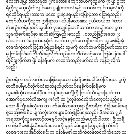
လေးအပ်ပြီး ဘာသံမှထ ွက်မလာ။ ကျော်သီဟကိုသူမက ွာပြီး ဦးဘ
ရီကိုသူမယူလိုက်လျှင်ဆေ ွမျိုးအားလုံးနှင့် ပတ်ဝန်းကျင်တခုလုံးကို
ရင်ဆိုင်ရမည်။သားက ပထေ ွးနဲ့နေရမည်။ပြောမဲ့သာ ပြောရသည်။
ကျော်သီဟကိုသူက ွာဖို့ရာလ ွယ်ပါ့မလား။လ ွယ်တယ်ဘ ဲထား
အုံး။ ဦးဘရီနောက်သူပါသ ွားလျှင်ဦးဘရီဘက်က အမျိုးတေ ွက
သူမကိုစက်ဆုပ်စွာ ဆက်ဆံကြမည်။စသည်….စသည်ဖြင့်အတေ ွး
သံသရာထ ဲရောက်နေခိုက် လက်သ ွက်သောဦးဘရီက သူမ၏နို့အုံ
တဖက်ကိုလက်ဖြင့်အုပ်၍ညှစ်ရင်း သူမကို လက်တဖက်ဖြင့်ဖက်ထားရာ
မှ ကြမ်းပြင်ပေါ်သို့ထိုင်ချလိုက်သည်။ အလိုက်သင့်လေး ကြမ်းပြင်ပေါ်
ထိုင်ချလိုက်အပြီး စန်းရီမက တဆက်တည်းပက်လက် လှန်ချလိုက်
သည်။
ဦးဘရီက ပက်လက်လေးဖြစ်နေသော စန်းရီမ၏ပေါင်တံကြီးတေ ွကို
ထဘီပေါ်မှပင်လိုက်လံဆုတ်နယ်ပွတ်သပ်နေခိုက်စန်းရီမက
သူမ၏ကိုယ်အပေါ်ပိုင်း ကရင်စေ့အင်္ကျီကို ကြယ်သီးများဖြုတ်ကာ
အောက်မှဘော်လီအကျ ၤီကို ဆ ွဲလှန်တင်လိုက်တော့ဝင်းမှည့်နေ
သော နို့ကြီးနှစ်လုံးက ထ ွက်ပေါ်လာတော့ရာ ဦးဘရီက ငုံ့၍အငမ်းမရ
စို့သည်။စန်းရီမ မျက်လုံးလေးများမှိတ်၍ငြိမ်နေသည်။ ဒီအတေ ွ့ ဒီ
အရသာကိုသူမတောင့်တမျှော်လင့်နေခဲ့ရသည်မဟုတ်ပါလား။ ဦးဘရီ
က စန်းရီမ၏ နို့သီးခေါင်းလေးကို နှုတ်ခမ်းဖျားဖြင့်ညှစ်၍ ထိပ်ကို
လျှာဖျားလေးဖြင့်ထိုးရင်းက စန်းရီမ၏ထဘီကိုလှန်တင်လိုက်သော သူ့