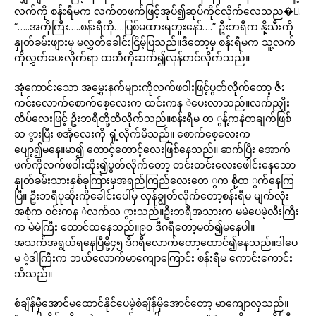
လက်ကို စန်းရီမက လက်တဖက်ဖြင့်အုပ်၍ဆုပ်ကိုင်လိုက်လေသည�်.
“…..အကိုကြီး…..စန်းရီကို….ပြစ်မထားရဘူးနော်….” ဦးဘရီက နို့သီးကို
နှုတ်ခမ်းဖျားမှ မလွှတ်ခေါင်းငြိမ့်ပြသည်။ဒီတော့မှ စန်းရီမက သူ့လက်
ကိုလွှတ်ပေးလိုက်ရာ ထဘီကိုဆက်၍လှန်တင်လိုက်သည်။
အုံကောင်းသော အမွှေးနက်များကိုလက်ဖဝါးဖြင့်ပွတ်လိုက်တော့ ဇီး
ကင်းလောက်စောက်စေ့လေးက ထင်းကန ဲပေးလာသည်။လက်ညှိုး
ထိပ်လေးဖြင့် ဦးဘရီတို့ထိလိုက်သည်။စန်းရီမ တ ွန့်ကနဲတချက်ဖြစ်
သ ွားပြီး စအိုလေးကို ရှုံ့လိုက်မိသည်။ စောက်စေ့လေးက
ပျော့၍မနေ။မာ၍ တောင့်တောင့်လေးဖြစ်နေသည်။ ဆက်ပြီး အောက်
ဖက်ကိုလက်ဖဝါးထိုး၍ပွတ်လိုက်တော့ တင်းတင်းလေးဖေါင်းနေသော
နှုတ်ခမ်းသားနှစ်ခုကြားမှအရည်ကြည်လေးတေ ွက စို့ထ ွက်နေကြ
ပြီ။ ဦးဘရီပုဆိုးကိုခေါင်းပေါ်မှ လှန်ချွတ်လိုက်တော့စန်းရီမ မျက်လုံး
အစုံက ဝင်းကန ဲလက်သ ွားသည်။ဦးဘရီအသားက မမဲပေမဲ့လီးကြီး
က မဲမဲကြီး ထောင်ထနေသည်။၉၀ ဒီဂရီတော့မတ်၍မနေပါ။
အသက်အရွယ်ရနေပြီမို့၄၅ ဒီဂရီလောက်တော့ထောင်၍နေသည်။ဒါပေ
မ ဲ့ဒါကြီးက ဘယ်လောက်မာကျောကြောင်း စန်းရီမ ကောင်းကောင်း
သိသည်။
စံချိန်မှီအောင်မထောင်နိုင်ပေမဲ့စံချိန်မှိအောင်တော့ မာကျောလှသည်။