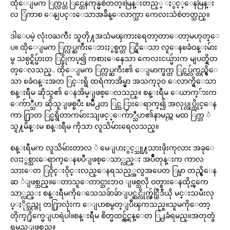
ထိုေျမက ြက္လပ္တ ြင္တေနကုန္မစဲတတ္။မြန္းတည့္ ႏွင့္ေနမြန္း
လ ြဲကာစ ေနျပင္းေသာအခ်ိန္ေလာက္သာ ကေလးသံစဲတတ္သည္။
ဒါေပမဲ့ လုံးဝႀကီး သူတို႔အသံမၾကားရေတာ့တာေတာ့မဟုတ္ေ
ပ။ ထိုေျမက ြက္လပ္ႀကီးေဘးႏွစ္ဖက္တ ြင္ရွိေသာ လူေနၿခံဝန္းမ်ား
မွ သစ္ပင္ရိပ္မ်ားတ ြင္ခိုကပ္၍ ကစားေနေသာ ကေလးငယ္မ်ားက မျပတ္ရွိတ
တ္ေလသည္.. ထိုေျမက ြက္လပ္ႀကီး၏ ေျမာက္ဖက္တ ြင္ကပ္လ်က္တည္ရွိေ
သာ ၿခံဝန္းအတ ြင္းရွိ ထရံကာအိမ္မွာ အသက္၃၀ ေလာက္ရွိေသာ
စန္းရီမ ဆိုသူ၏ ေနအိမ္ျဖစ္ေလသည္။ စန္းရီမ ေယာက္်ားက
ေက်ာ္သီဟ ဆိုသူျဖစ္ၿပီး ၿမိဳ႕တ ြင္သ ြားေရာက္၍ အလုပ္လုပ္ကိုင္ေန
ကာ ႐ြာတ ြင္မရွိတာကမ်ားသျဖင့္ေက်ာ္သီဟ၏နာမည္က မထ ြက္ဘ ဲ
သူ႔မိန္းမ စန္းရီမ ကိုသာ လူသိမ်ားရေလသည္။
စန္းရီမက လူသိမ်ားတာလ ဲ မေျပာႏွင့္သူ႔သားဖိုးကုလား အခုေ
လးႏွစ္သားေရာက္ေနၿပီျဖစ္ေသာ္လည္း အပ်ိဳတုန္းက ကာလ
သားေတ ြဝိုင္းဝိုင္းလည္ေနရသည့္အလွအပေတ ြမွာ တည္ရွိေန
ဆ ဲျဖစ္သည္။ေတာသူေတာင္သားဘဝ ျဖစ္သလို ဝတ္စားေနထိုင္ၾကေ
သာ္လည္း စန္းရီမကိုေသေသခ်ာခ်ာျပင္ဆင္လိုက္လွ်င္ဗြီဒီယို မင္းသမီးလု
ပ္ႏိုင္သည္ဟု တ႐ြာလုံးက ေျပာစမွတ္ျပဳၾကသည္။သူမကိုေတာ့
တိုက္႐ိုက္မေျပာရဲပါ။စန္းရီမ စိတ္မထင္လွ်င္ရန္ေတ ြ႕ခံရမည္။အတုတ္ခံ
ရမည္ျဖစ္သည္။