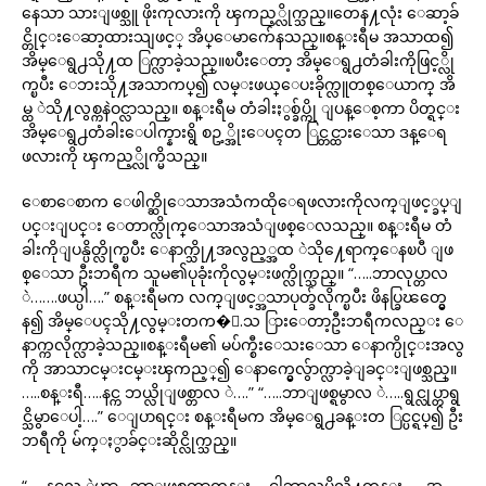
နေသာ သားျဖစ္သူ ဖိုးကုလားကို ၾကည့္လိုက္သည္။တေန႔လုံး ေဆာ့ခ်
င္တိုင္းေဆာ့ထားသျဖင့္ အိပ္ေမာက်ေနသည္။စန္းရီမ အသာထ၍
အိမ္ေရွ႕သို႔ထ ြက္လာခဲ့သည္။ၿပီးေတာ့ အိမ္ေရွ႕တံခါးကိုဖြင့္လို
က္ၿပီး ေဘးသို႔အသာကပ္၍ လမ္းဖယ္ေပးခိုက္လူတစ္ေယာက္ အိ
မ္ထ ဲသို႔လွစ္ကနဲဝင္လာသည္။ စန္းရီမ တံခါးႏွစ္ခ်ပ္ကို ျပန္ေစ့ကာ ပိတ္ရင္း
အိမ္ေရွ႕တံခါးေပါက္နားရွိ စဥ့္အိုးေပၚတ ြင္တင္ထားေသာ ဒန္ေရ
ဖလားကို ၾကည့္လိုက္မိသည္။
ေစာေစာက ေဖါက္ဆိုေသာအသံကထိုေရဖလားကိုလက္ျဖင့္ခပ္ျ
ပင္းျပင္း ေတာက္လိုက္ေသာအသံျဖစ္ေလသည္။ စန္းရီမ တံ
ခါးကိုျပန္ပိတ္လိုက္ၿပီး ေနာက္သို႔အလွည့္အထ ဲသို႔ေရာက္ေနၿပီ ျဖ
စ္ေသာ ဦးဘရီက သူမ၏ပုခုံးကိုလွမ္းဖက္လိုက္သည္။ “…..ဘာလုပ္တာလ
ဲ…….ဖယ္ပါ….” စန္းရီမက လက္ျဖင့္အသာပုတ္ခ်လိုက္ၿပီး ဖိနပ္ခြၽတ္မွေ
န၍ အိမ္ေပၚသို႔လွမ္းတက�္.သ ြားေတာ့ဦးဘရီကလည္း ေ
နာက္ကလိုက္လာခဲ့သည္။စန္းရီမ၏ မပ်က္စီးေသးေသာ ေနာက္ပိုင္းအလွ
ကို အာသာငမ္းငမ္းၾကည့္၍ ေနာက္မွေလွ်ာက္လာခဲ့ျခင္းျဖစ္သည္။
…..စန္းရီ…..နင္က ဘယ္လိုျဖစ္တာလ ဲ….” “…..ဘာျဖစ္ရမွာလ ဲ…..ရွင္လုပ္တာရွ
င္သိမွာေပါ့….” ေျပာရင္း စန္းရီမက အိမ္ေရွ႕ခန္းတ ြင္ပင္ရပ္၍ ဦး
ဘရီကို မ်က္ႏွာခ်င္းဆိုင္လိုက္သည္။
“…..နင္ကလ ဲဟာ…ဘာျဖစ္ရတာတုန္း…..ငါဘာလုပ္မိလို႔တုန္း……အ