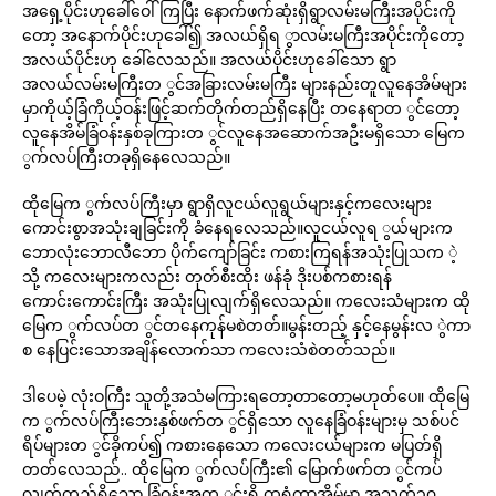
အရှေ့ပိုင်းဟုခေါ်ဝေါ်ကြပြီး နောက်ဖက်ဆုံးရှိရွာလမ်းမကြီးအပိုင်းကို
တော့ အနောက်ပိုင်းဟုခေါ်၍ အလယ်ရှိရ ွာလမ်းမကြီးအပိုင်းကိုတော့
အလယ်ပိုင်းဟု ခေါ်လေသည်။ အလယ်ပိုင်းဟုခေါ်သော ရွာ
အလယ်လမ်းမကြီးတ ွင်အခြားလမ်းမကြီး များနည်းတူလူနေအိမ်များ
မှာကိုယ့်ခြံကိုယ့်ဝန်းဖြင့်ဆက်တိုက်တည်ရှိနေပြီး တနေရာတ ွင်တော့
လူနေအိမ်ခြံဝန်းနှစ်ခုကြားတ ွင်လူနေအဆောက်အဦးမရှိသော မြေက
ွက်လပ်ကြီးတခုရှိနေလေသည်။
ထိုမြေက ွက်လပ်ကြီးမှာ ရွာရှိလူငယ်လူရွယ်များနှင့်ကလေးများ
ကောင်းစွာအသုံးချခြင်းကို ခံနေရလေသည်။လူငယ်လူရ ွယ်များက
ဘောလုံးဘောလီဘော ပိုက်ကျော်ခြင်း ကစားကြရန်အသုံးပြုသက ဲ့
သို့ ကလေးများကလည်း တုတ်စီးထိုး ဖန်ခုံ ဒိုးပစ်ကစားရန်
ကောင်းကောင်းကြီး အသုံးပြုလျက်ရှိလေသည်။ ကလေးသံများက ထို
မြေက ွက်လပ်တ ွင်တနေကုန်မစဲတတ်။မွန်းတည့် နှင့်နေမွန်းလ ွဲကာ
စ နေပြင်းသောအချိန်လောက်သာ ကလေးသံစဲတတ်သည်။
ဒါပေမဲ့ လုံးဝကြီး သူတို့အသံမကြားရတော့တာတော့မဟုတ်ပေ။ ထိုမြေ
က ွက်လပ်ကြီးဘေးနှစ်ဖက်တ ွင်ရှိသော လူနေခြံဝန်းများမှ သစ်ပင်
ရိပ်များတ ွင်ခိုကပ်၍ ကစားနေသော ကလေးငယ်များက မပြတ်ရှိ
တတ်လေသည်.. ထိုမြေက ွက်လပ်ကြီး၏ မြောက်ဖက်တ ွင်ကပ်
လျက်တည်ရှိသော ခြံဝန်းအတ ွင်းရှိ ထရံကာအိမ်မှာ အသက်၃၀