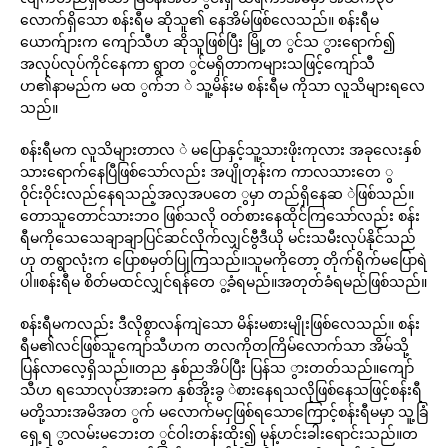
လောက်ရှိသော စန်းရီမ ဆိုသူ၏ နေအိမ်ဖြစ်လေသည်။ စန်းရီမ
ယောက်ျားက ကျော်သီဟ ဆိုသူဖြစ်ပြီး မြို့တ ွင်သ ွားရောက်၍
အလုပ်လုပ်ကိုင်နေကာ ရွာတ ွင်မရှိတာကများသဖြင့်ကျော်သီ
ဟ၏နာမည်က မထ ွက်ဘ ဲ သူ့မိန်းမ စန်းရီမ ကိုသာ လူသိများရလေ
သည်။
စန်းရီမက လူသိများတာလ ဲ မပြောနှင့်သူ့သားဖိုးကုလား အခုလေးနှစ်
သားရောက်နေပြီဖြစ်သော်လည်း အပျိုတုန်းက ကာလသားတေ ွ
ဝိုင်းဝိုင်းလည်နေရသည့်အလှအပတေ ွမှာ တည်ရှိနေဆ ဲဖြစ်သည်။
တောသူတောင်သားဘဝ ဖြစ်သလို ဝတ်စားနေထိုင်ကြသော်လည်း စန်း
ရီမကိုသေသေချာချာပြင်ဆင်လိုက်လျှင်ဗွီဒီယို မင်းသမီးလုပ်နိုင်သည်
ဟု တရွာလုံးက ပြောစမှတ်ပြုကြသည်။သူမကိုတော့ တိုက်ရိုက်မပြောရဲ
ပါ။စန်းရီမ စိတ်မထင်လျှင်ရန်တေ ွ့ခံရမည်။အတုတ်ခံရမည်ဖြစ်သည်။
စန်းရီမကလည်း ဒီလိုစွာလန်ကျဲသော မိန်းမစားမျိုးဖြစ်လေသည်။ စန်း
ရီမ၏လင်ဖြစ်သူကျော်သီဟက တလကိုတကြိမ်လောက်သာ အိမ်သို့
ပြန်လာလေ့ရှိသည်။တည နှစ်ညအိပ်ပြီး ပြန်သ ွားတတ်သည်။ကျော်
သီဟ ရသောလုပ်အားခက နှစ်အိုးခွ ဲစားနေရသလိုဖြစ်နေသဖြင့်စန်းရီ
မတို့သားအမိအတ ွက် မလောက်မငှဖြစ်ရသောကြောင့်စန်းရီမမှာ သူ့ခြံ
ရှေ့ရ ွာလမ်းမဘေးတ ွင်ဝါးတန်းထိုး၍ မုန့်ဟင်းခါးရောင်းသည်။တ