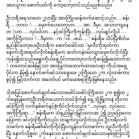
အားယူကာ စောက်ပတ်ကို ကော့ကော့တင်သည်။ညှစ်သည်။
ဦးဘရီအရသာတေ ွ့လာပြီး အားကြိုးမာန်တက်ဆောင့်သည်။ …..စန်း
ရီ……ဘာလ ဲ……မှောက်ပေးတော့ဟာ……..အာ…ဒီမှာ…အသားကျနေ
တ ဲ့ဟာ….…လုပ်ပါဟာ…..နင့်ဖင်ကြီးကိုကုန်းပြီး…..လုပ်ချင်လို့ပါ……
အကိုကြီးကလ ဲ…ဒီမှာက….က ဲပါ….ဖယ်……” စန်းရီမ သိပ်ပြီးစိတ်မ
ရှည်နိုင်တော့ပေ။ဦးဘရီက စောက်ခေါင်းထ ဲမှလီးကိုထုတ်ကာ
နောက်သို့အဆုတ်လိုက်စန်းရီမက ဆတ်ကနဲဝမ်းလျားမှောက်လိုက်ပြီး
ကုန်း၍ထသည်။ခန္ဓာကိုယ်ရှေ့ပိုင်းကတော့လက်ကိုဆန့်၍မထောက်ဘ
ဲ တတောင်ဆစ်ဖြင့်သာ အားပြုကာထောက်ထားလေရာ ကိုယ်အရှေ့
ပိုင်းက နိမ့်၍ နောက်ဖက်ဖင်သားဖွေးဖေ ွးကြီးတေ ွက လုံးတစ်ကား
စွင့်၍ မြင့်တက်ကာ အတော်ပင် မက်မောစရာကြီးဖြစ်နေသည်။
ဒါ့အပြင်စောက်ပတ်နှုတ်ခမ်းသားဖေါင်းဖေါင်းကြီးတေ ွက စူ၍ထ ွ
က်နေပြန်တော့ဦးဘရီတယောက်ဘဝင်ခိုက်၍ ရှေ့သို့ဗြုံးကနဲ တိုးကာ
ဖင်ကြီးကို လက်နှစ်ဖက်နှင့်စုံကိုင်လိုက်သည်။ “….လုပ်မှာ…လုပ်လေ…
အကိုကြီးရာ…..” စန်းရီမက သံရှည်မြှင်းမြှင်းလေးဆ ွဲ၍ ညုပြောလေး
ပြောကာ ဖင်လုံးကြီးကိုလည်း တချက်လှုပ်လိုက်သည်။ ဦးဘရီလက်
တဖက်က စန်းရီမ၏ခါးကိုကိုင်ပြီး၊ကျန်လက်တဖက်က သူ့လီးကိုကိုင်
ပြီး နောက်သို့စူထ ွက်နေသော စောက်ပတ်နှုတ်ခမ်းသားနှစ်ခုကြားသို့