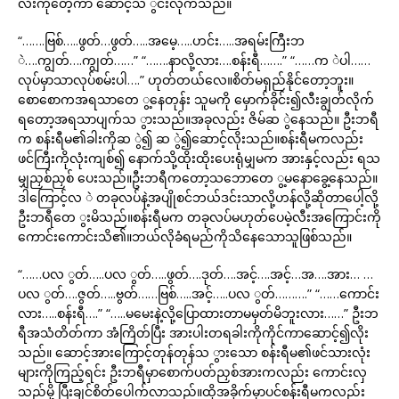
လီးကိုတေ့ကာ ဆောင့်သ ွင်းလိုက်သည်။
“…….ဗြစ်…..ဖွတ်…ဖွတ်…..အမေ့…..ဟင်း…..အရမ်းကြီးဘ
ဲ….ကျွတ်….ကျွတ်……” “…….နာလို့လား….စန်းရီ…….” “……က ဲပါ……
လုပ်မှာသာလုပ်စမ်းပါ….” ဟုတ်တယ်လေ။စိတ်မရှည်နိုင်တော့ဘူး။
စောစောကအရသာတေ ွ့နေတုန်း သူမကို မှောက်ခိုင်း၍လီးချွတ်လိုက်
ရတော့အရသာပျက်သ ွားသည်။အခုလည်း ဇိမ်ဆ ွဲနေသည်။ ဦးဘရီ
က စန်းရီမ၏ခါးကိုဆ ွဲ၍ ဆ ွဲ၍ဆောင့်လိုးသည်။စန်းရီမကလည်း
ဖင်ကြီးကိုလုံးကျစ်၍ နောက်သို့ထိုးထိုးပေးရုံမျှမက အားနှင့်လည်း ရသ
မျှညှစ်ညှစ် ပေးသည်။ဦးဘရီကတော့သဘောတေ ွ့မနောခွေ့နေသည်။
ဒါကြောင့်လ ဲ တခုလပ်နဲ့အပျိုစင်ဘယ်ဒင်းသာလို့ဟန်လို့ဆိုတာပေါ့လို့
ဦးဘရီတေ ွးမိသည်။စန်းရီမက တခုလပ်မဟုတ်ပေမဲ့လီးအကြောင်းကို
ကောင်းကောင်းသိ၏။ဘယ်လိုခံရမည်ကိုသိနေသောသူဖြစ်သည်။
“……ပလ ွတ်…..ပလ ွတ်…..ဖွတ်….ဒုတ်….အင့်….အင့်…အ….အား… …
ပလ ွတ်….ဇွတ်…..ဗွတ်……ဗြစ်…..အင့်…..ပလ ွတ်……….” “……ကောင်း
လား…..စန်းရီ….” “…..မမေးနဲ့လို့ပြောထားတာမမှတ်မိဘူးလား……” ဦးဘ
ရီအသံတိတ်ကာ အံကြိတ်ပြီး အားပါးတရခါးကိုကိုင်ကာဆောင့်၍လိုး
သည်။ ဆောင့်အားကြောင့်တုန်တုန်သ ွားသော စန်းရီမ၏ဖင်သားလုံး
များကိုကြည့်ရင်း ဦးဘရီမှာစောက်ပတ်ညှစ်အားကလည်း ကောင်းလှ
သည်မို့ ပြီးချင်စိတ်ပေါက်လာသည်။ထိုအခိုက်မှာပင်စန်းရီမကလည်း