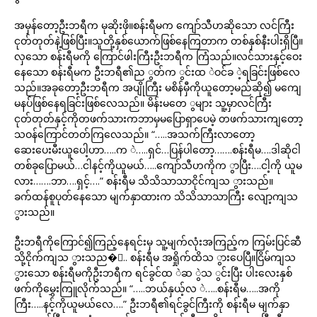
အမှန်တော့ဦးဘရီက မုဆိုးဖို။စန်းရီမက ကျော်သီဟဆိုသော လင်ကြီး
ငုတ်တုတ်နဲ့ဖြစ်ပြီး။သူတို့နှစ်ယောက်ဖြစ်နေကြတာက တစ်နှစ်နီးပါးရှိပြီ။
လှသော စန်းရီမကို ကြောင်ဖါးကြီးဦးဘရီက ကြံသည်။လင်သားနှင့်ဝေး
နေသော စန်းရီမက ဦးဘရီ၏ည ွတ်က ွင်းထ ဲဝင်ခ ဲ့ရခြင်းဖြစ်လေ
သည်။အခုတော့ဦးဘရီက အပျိုကြီး မစိန်မှီကိုယူတော့မည်ဆို၍ မကျေ
မနပ်ဖြစ်နေရခြင်းဖြစ်လေသည်။ မိန်းမတေ ွများ သူ့မှာလင်ကြီး
ငုတ်တုတ်နှင့်ကိုတဖက်သားကဘာမှမပြောရှာပေမဲ့ တဖက်သားကျတော့
သဝန်ကြောင်တတ်ကြလေသည်။ “…..အသက်ကြီးလာတော့
ဆေးပေးမီးယူပေါ့ဟာ…..က ဲ…..ရှင်…ပြန်ပါတော့…….စန်းရီမ….ဒါဆိုငါ
တစ်ခုပြောမယ်…ငါနင့်ကိုယူမယ်…..ကျော်သီဟကိုက ွာပြီး….ငါ့ကို ယူမ
လား…….ဘာ….ရှင့်….” စန်းရီမ သိသိသာသာငိုင်ကျသ ွားသည်။
ခက်ထန်စူပုတ်နေသော မျက်နှာထားက သိသိသာသာကြီး လျော့ကျသ
ွားသည်။
ဦးဘရီကိုကြောင်၍ကြည့်နေရင်းမှ သူ့မျက်လုံးအကြည့်က ကြမ်းပြင်ဆီ
သို့ငိုက်ကျသ ွားသည�်.. စန်းရီမ အရှိုက်ထိသ ွားပေပြီ။ငြိမ်ကျသ
ွားသော စန်းရီမကိုဦးဘရီက ရင်ခွင်ထ ဲဆ ွဲသ ွင်းပြီး ပါးလေးနှစ်
ဖက်ကိုမွှေးကြူလိုက်သည်။ “…..ဘယ်နှယ့်လ ဲ…..စန်းရီမ…..အကို
ကြီး…..နင့်ကိုယူမယ်လေ….” ဦးဘရီ၏ရင်ခွင်ကြီးကို စန်းရီမ မျက်နှာ