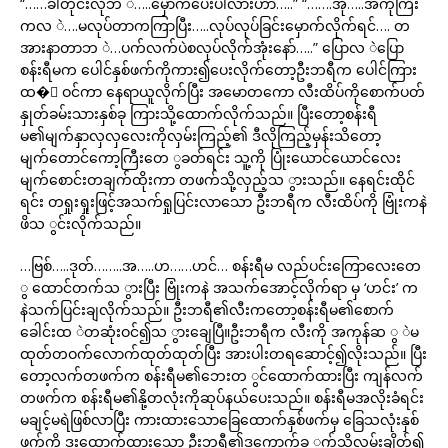
“……ခါတိုင်းလိုဘ ဲ…..မှောက်ပေးပါလားဟာ…..” “…….အို…..အကိုကြီး
ကလ ဲ….မလုပ်တာကကြာပြီး…..လုပ်လုပ်ခြင်းမှောက်လိုက်ရင်…. တ
အားနာတာဘ ဲ…ပက်လက်ပဲစလုပ်လိုက်အုံးနော်…..” ပြောလ ဲပြော
စန်းရီမက ပေါင်နှစ်ဖက်ကိုကား၍ပေးလိုက်တော့ဦးဘရီက ပေါင်ကြား
ထ�ဲ ဝင်ကာ နေရာယူလိုက်ပြီး အမောတကော လီးထိပ်ကိုစောက်ပတ်
နှုတ်ခမ်းသားနှစ်ခု ကြားသို့ထောက်လိုက်သည်။ ပြီးတော့စန်းရီ
မ၏မျက်နှာလှလှလေးကိုလှမ်းကြည့်၏ ဒီလိုကြည့်မှန်းသိတော့
မျက်တောင်ကော့ကြီးတေ ွခတ်ရင်း သူ့ကို ပြုံးယောင်ယောင်လေး
မျက်စောင်းတချက်ထိုးကာ တဖက်သို့လှည့်သ ွားသည်။ နေရင်းထိုင်
ရင်း တရှုးရှုးဖြင့်အသက်ရှုပြင်းလာသော ဦးဘရီက လီးထိပ်ကို ဗြုံးကနဲ
ဖိသ ွင်းလိုက်သည်။
…ဗြစ်…..ဒုတ်……..အ…..ဟ……ဟင်… စန်းရီမ လည်ပင်းကြောလေးတေ
ွ ထောင်တက်သ ွားပြီး ဗြုံးကနဲ အသက်အောင့်လိုက်ရာ မှ ‘ဟင်း’ က
နဲသက်ပြင်းချလိုက်သည်။ ဦးဘရီ၏လီးကတော့စန်းရီမ၏စောက်
ခေါင်းထ ဲတဆုံးဝင်၍သ ွားချေပြီ။ဦးဘရီက လီးကို အကုန်ဆ ွ ဲမ
ထုတ်တဝက်လောက်ထုတ်ထုတ်ပြီး အားပါးတရဆောင့်၍လိုးသည်။ ပြီး
တော့လက်တဖက်က စန်းရီမ၏ဘေးတ ွင်ထောက်ထားပြီး ကျန်လက်
တဖက်က စန်းရီမ၏နို့တလုံးကိုဆုပ်နယ်ပေးသည်။ စန်းရီမအလိုးခံရင်း
မချင့်မရဲဖြစ်လာပြီး ကားထားသောခြေထောက်နှစ်ဖက်မှ ခြေသလုံးနှစ်
ဖက်ကို ဒူးထောက်ထားသော ဦးဘရီ၏ဒကောက်ခ ွက်သို့လှမ်းချိတ်၍