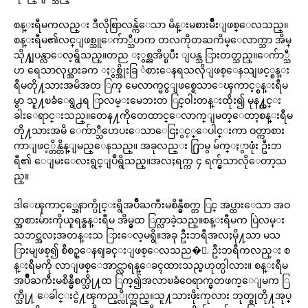
စန္းရီမကလည္း ဒီလိုစြာလန္က်ဲေသာ မိန္းမစားမ်ိဳးျဖစ္ေလသည္။
စန္းရီမ၏လင္ျဖစ္သူေက်ာ္သီဟက တလကိုတႀကိမ္ေလာက္သာ အိမ္
သို႔ျပန္လာေလ့ရွိသည္။တည ႏွစ္ညအိပ္ၿပီး ျပန္သ ြားတတ္သည္။ေက်ာ္သီ
ဟ ရေသာလုပ္အားခက ႏွစ္အိုးခြ ဲစားေနရသလိုျဖစ္ေနသျဖင့္စန္း
ရီမတို႔သားအမိအတ ြက္ မေလာက္မငွျဖစ္ရေသာေၾကာင့္စန္းရီမ
မွာ သူ႔ၿခံေရွ႕ရ ြာလမ္းမေဘးတ ြင္ဝါးတန္းထိုး၍ မုန႔္ဟင္း
ခါးေရာင္းသည္။တေန႔ကိုတေထာင္ေလာက္ျမတ္ေတာ့စန္းရီမ
တို႔သားအမိ ေက်ာ္သီဟေပးေသာေငြႏွင့္ေပါင္းကာ ဝတ္ကာစား
ကာျဖင့္တိန္တိန္ျမည္ေနသည္။ အခုလည္း ႐ြာမွ မ်က္ႏွာဖုံး ဦးဘ
ရီ၏ ေျမးေလးရွင္ျပဳရွိသည္။အလႈရက္က ၄ ရက္မွ်သာလိုေတာ့သ
ည္။
ဒါေၾကာင့္အေနာက္ပိုင္းရွိအပ်ိဳႀကီးမစိန္မွီစက္တ ြင္ အပ္ထားေသာ အဝ
တ္အစားမ်ားကိုယူရန္စန္းရီမ အိမ္မွထ ြက္လာခဲ့သည္။စန္းရီမက ပြဲလမ္း
သဘင္အလႈအတန္းသ ြားေလ့မရွိ။အခု ဦးဘရီအလႈမို႔သာ မသ
ြားမျဖစ္၍ စီစဥ္ေနရျခင္းျဖစ္ေလသည�္. ဦးဘရီကလည္း စ
န္းရီမကို လာျဖစ္ေအာင္လာရန္ေခၚထားသည္မဟုတ္ပါလား။ စန္းရီမ
အပ်ိဳႀကီးမစိန္မွီစက္သို႔ထ ြက္၍အလာၿခံဝေရာက္မွတဖက္ေျမက ြ
က္သို႔ ေခါင္းငွဲ႔ၾကည့္လိုက္သည္။သူ႔သားဖိုးကုလား ဘုတ္စုတို႔အုပ္