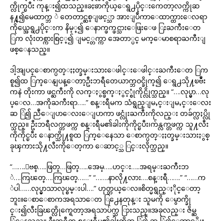
က္လိုက္ၿပီး ကုန္း၍ထသည္။ခႏၶာကိုယ္ေရွ႕ပိုင္းကေတာ့လက္ကိုဆ
န႔္၍မေထာက္ဘ ဲ တေတာင္ဆစ္ျဖင့္သာ အားျပဳကာေထာက္ထားေလရာ
ကိုယ္အေရွ႕ပိုင္းက နိမ့္၍ ေနာက္ဖက္ဖင္သားေဖြးေဖ ြးႀကီးေတ
ြက လုံးတစ္ကားစြင့္၍ ျမင့္တက္ကာ အေတာ္ပင္ မက္ေမာစရာႀကီးျ
ဖစ္ေနသည္။
ဒါ့အျပင္ေစာက္ပတ္ႏႈတ္ခမ္းသားေဖါင္းေဖါင္းႀကီးေတ ြက
စူ၍ထ ြက္ေနျပန္ေတာ့ဦးဘရီတေယာက္ဘဝင္ခိုက္၍ ေရွ႕သို႔ၿဗဳံး
ကနဲ တိုးကာ ဖင္ႀကီးကို လက္ႏွစ္ဖက္ႏွင့္စုံကိုင္လိုက္သည္။ “….လုပ္မွာ…လု
ပ္ေလ…အကိုႀကီးရာ…..” စန္းရီမက သံရွည္ျမႇင္းျမႇင္းေလး
ဆ ြဲ၍ ညဳေျပာေလးေျပာကာ ဖင္လုံးႀကီးကိုလည္း တခ်က္လႈပ္လို
က္သည္။ ဦးဘရီလက္တဖက္က စန္းရီမ၏ခါးကိုကိုင္ၿပီး၊က်န္လက္တဖက္က သူ႔လီး
ကိုကိုင္ၿပီး ေနာက္သို႔စူထ ြက္ေနေသာ ေစာက္ပတ္ႏႈတ္ခမ္းသားႏွစ္
ခုၾကားသို႔လီးကိုေတ့ကာ ေဆာင့္သ ြင္းလိုက္သည္။
“…….ျဗစ္…..ဖြတ္…ဖြတ္…..အေမ့…..ဟင္း…..အရမ္းႀကီးဘ
ဲ….ကြၽတ္….ကြၽတ္……” “…….နာလို႔လား….စန္းရီ…….” “……က
ဲပါ……လုပ္မွာသာလုပ္စမ္းပါ….” ဟုတ္တယ္ေလ။စိတ္မရွည္ႏိုင္ေတာ့
ဘူး။ေစာေစာကအရသာေတ ြ႕ေနတုန္း သူမကို ေမွာက္ခို
င္း၍လီးခြၽတ္လိုက္ရေတာ့အရသာပ်က္သ ြားသည္။အခုလည္း ဇိမ္ဆ
ြဲေနသည္။ ဦးဘရီက စန္းရီမ၏ခါးကိုဆ ြဲ၍ ဆ ြဲ၍ေဆာင့္လိုး