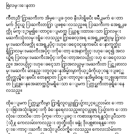
စြဲလမ္းေနတာ
က်ဳံတညီ”႐ြာႀကီးက အိမ္ေျခ ၇၀၀ နီးပါးရွိၿပီး ၿမိဳ႕မက် ေတာ
မက် ဒိုင္နယ္ရ ြာႀကီးတ႐ြာ ျဖစ္ေလသည္။ရ ြာႀကီးက အေရွ႕ဖ
က္ကို မ်က္ႏွာမူ၍ေတာင္ေျမာက္သ ြယ္တန္းထားေသာ ႐ြာလမ္း
မႀကီးသုံးလမ္းရွိေလသည္။ ႐ြာဓေလ့အရ အေရွ႕ဖက္ဆုံးမွ ႐ြာလ
မ္းမႀကီးဖက္ကို အေရွ႕ပိုင္းဟုေခၚေဝၚၾကၿပီး ေနာက္ဖက္ဆုံး
ရွိ႐ြာလမ္းမႀကီးအပိုင္းကိုေတာ့ အေနာက္ပိုင္းဟုေခၚ၍ အလ
ယ္ရွိရ ြာလမ္းမႀကီးအပိုင္းကိုေတာ့အလယ္ပိုင္းဟု ေခၚေလသ
ည္။ အလယ္ပိုင္းဟုေခၚေသာ ႐ြာအလယ္လမ္းမႀကီးတ ြင္အျခားလ
မ္းမႀကီး မ်ားနည္းတူလူေနအိမ္မ်ားမွာကိုယ့္ၿခံကိုယ့္ဝန္းျဖင့္ဆ
က္တိုက္တည္ရွိေနၿပီး တေနရာတ ြင္ေတာ့လူေနအိမ္ၿခံဝန္းႏွစ္ခုၾကား
တ ြင္လူေနအေဆာက္အဦးမရွိေသာ ေျမက ြက္လပ္ႀကီးတခုရွိေနေ
လသည္။
ထိုေျမက ြက္လပ္ႀကီးမွာ ႐ြာရွိလူငယ္လူ႐ြယ္မ်ားႏွင့္ကေလးမ်ား ေကာ
င္းစြာအသုံးခ်ျခင္းကို ခံေနရေလသည္။လူငယ္လူရ ြယ္မ်ားက ေဘာ
လုံးေဘာလီေဘာ ပိုက္ေက်ာ္ျခင္း ကစားၾကရန္အသုံးျပဳသက
ဲ့သို႔ ကေလးမ်ားကလည္း တုတ္စီးထိုး ဖန္ခုံ ဒိုးပစ္ကစားရန္ေကာ
င္းေကာင္းႀကီး အသုံးျပဳလ်က္ရွိေလသည္။ ကေလးသံမ်ားက