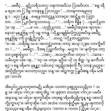
“……မၿမိဳင္……နင္ကိုဘရီသတင္းၾကားၿပီးသ ြားၿပီလား….” စန္းရီ
မ ရင္ေတ ြ ဒိန္းကနဲခုန္သ ြားသည္။ “…..ဘာၾကားရမွာတု
န္း….မည ြန႔္ရ….မေန႔ကတင္သူ႔သားခင္ေအာင္အိမ္က ထ ြက္လာ
တာ…..ေတ ြ႕လိုက္ရေသးတယ္……” “…..ဘရီက စိန္မွီန ဲ့…..ယူမလို႔တ
ဲ့ေအ့……” “……ေဟ…..ဟုတ္လို႔လား…..” မၿမိဳင္ပါးစပ္နားေရာက္ေ
နေသာ မုန႔္ဇြန္းကို ပန္းကန္ထ ဲသို႔ျပန္၍ခ်လိုက္သည္။ၿပီးမွ မၿမိဳင္က
မုန႔္ဇြန္းကိုျပန္ကိုင္လိုက္ၿပီး….. “….တပင္လ ဲလို႔တပင္ထူတာပ
ဲေအ….ဘရီမိန္းမ ေအးတင္ဆုံးတာေတာင္ ဆယ္ႏွစ္ေလာက္ရွိၿပီ
ဘ ဲ…..” “….မၿမိဳင္ရာ….ဒီအရ ြယ္ႀကီးက်မွ….မယူဘ ဲေနလိုက္ေတာ့
ဘာျဖစ္မွာမို႔လ ဲ….” “…..ေအာ္….အသက္ႀကီးေတာ့လ ဲ….ေဆးေ
ပးမီးယူေပါ့ေအ့….” ‘ဒင္းေတာ့ေနဦးေပါ့’ ဟု စိတ္ထ ဲမွ ႀကဳံးဝါး
ရင္း စန္းရီမက မုန႔္ဟင္းခါးဟင္းရည္အိုးအဖုံးကို ဂ်ိဳင္းကနဲျမည္ေ
အာင္ပိတ္လိုက္ေလေတာ့သည္။ သန္းေခါင္ၾကက္တ ြန္ၿပီ။စန္းရီမ မအိ
ပ္ေသးပါ။
အိပ္မေပ်ာ္သည္မဟုတ္။တမင္ကို မအိပ္ေသးတာျဖစ္သည္။သည္လိုဘ ဲ သ
န္းေခါင္ေက်ာ္ေအာင္မအိပ္ဘ ဲေနခဲ့တာ တပတ္ေက်ာ္ေပၿပီ။
အခုသန္းေခါင္ေရာက္ၿပီဆိုေတာ့စန္းရီမအိပ္ပစ္လိုက္ရန္ စဥ္းစားလို
က္ခိုက္မွာပင္‘ေဖါက္’ဆိုေသာ အသံေလးတစ္ခ်က္အိမ္ေရွ႕မွ ၾကားလို
က္ရသည္။ စန္းရီမ အိပ္ယာမွလူးလ ဲထကာ ေဘးတ ြင္အိပ္ေပ်ာ္ေ