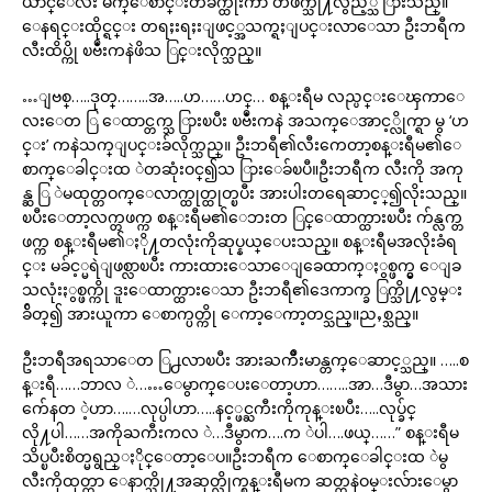
ယာင္ေလး မ်က္ေစာင္းတခ်က္ထိုးကာ တဖက္သို႔လွည့္သ ြားသည္။
ေနရင္းထိုင္ရင္း တရႈးရႈးျဖင့္အသက္ရႈျပင္းလာေသာ ဦးဘရီက
လီးထိပ္ကို ၿဗဳံးကနဲဖိသ ြင္းလိုက္သည္။
…ျဗစ္…..ဒုတ္……..အ…..ဟ……ဟင္… စန္းရီမ လည္ပင္းေၾကာေ
လးေတ ြ ေထာင္တက္သ ြားၿပီး ၿဗဳံးကနဲ အသက္ေအာင့္လိုက္ရာ မွ ‘ဟ
င္း’ ကနဲသက္ျပင္းခ်လိုက္သည္။ ဦးဘရီ၏လီးကေတာ့စန္းရီမ၏ေ
စာက္ေခါင္းထ ဲတဆုံးဝင္၍သ ြားေခ်ၿပီ။ဦးဘရီက လီးကို အကု
န္ဆ ြ ဲမထုတ္တဝက္ေလာက္ထုတ္ထုတ္ၿပီး အားပါးတရေဆာင့္၍လိုးသည္။
ၿပီးေတာ့လက္တဖက္က စန္းရီမ၏ေဘးတ ြင္ေထာက္ထားၿပီး က်န္လက္တ
ဖက္က စန္းရီမ၏ႏို႔တလုံးကိုဆုပ္နယ္ေပးသည္။ စန္းရီမအလိုးခံရ
င္း မခ်င့္မရဲျဖစ္လာၿပီး ကားထားေသာေျခေထာက္ႏွစ္ဖက္မွ ေျခ
သလုံးႏွစ္ဖက္ကို ဒူးေထာက္ထားေသာ ဦးဘရီ၏ဒေကာက္ခ ြက္သို႔လွမ္း
ခ်ိတ္၍ အားယူကာ ေစာက္ပတ္ကို ေကာ့ေကာ့တင္သည္။ညႇစ္သည္။
ဦးဘရီအရသာေတ ြ႕လာၿပီး အားႀကိဳးမာန္တက္ေဆာင့္သည္။ …..စ
န္းရီ……ဘာလ ဲ……ေမွာက္ေပးေတာ့ဟာ……..အာ…ဒီမွာ…အသား
က်ေနတ ဲ့ဟာ….…လုပ္ပါဟာ…..နင့္ဖင္ႀကီးကိုကုန္းၿပီး…..လုပ္ခ်င္
လို႔ပါ……အကိုႀကီးကလ ဲ…ဒီမွာက….က ဲပါ….ဖယ္……” စန္းရီမ
သိပ္ၿပီးစိတ္မရွည္ႏိုင္ေတာ့ေပ။ဦးဘရီက ေစာက္ေခါင္းထ ဲမွ
လီးကိုထုတ္ကာ ေနာက္သို႔အဆုတ္လိုက္စန္းရီမက ဆတ္ကနဲဝမ္းလ်ားေမွာ