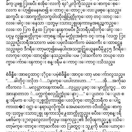
ခ်က္ျဖစ္သ ြားၿပီး စအိုေလးကို ရႈံ႕လိုက္မိသည္။ ေစာက္ေစ့ေ
လးက ေပ်ာ့၍မေန။မာ၍ ေတာင့္ေတာင့္ေလးျဖစ္ေနသည္။
ဆက္ၿပီး ေအာက္ဖက္ကိုလက္ဖဝါးထိုး၍ပြတ္လိုက္ေတာ့ တင္းတင္းေ
လးေဖါင္းေနေသာ ႏႈတ္ခမ္းသားႏွစ္ခုၾကားမွအရည္ၾကည္ေ
လးေတ ြက စို႔ထ ြက္ေနၾကၿပီ။ ဦးဘရီပုဆိုးကိုေခါင္းေ
ပၚမွ လွန္ခြၽတ္လိုက္ေတာ့စန္းရီမ မ်က္လုံးအစုံက ဝင္းကန ဲလက္သ ြား
သည္။ဦးဘရီအသားက မမဲေပမဲ့လီးႀကီးက မဲမဲႀကီး ေထာင္ထေန
သည္။၉၀ ဒီဂရီေတာ့မတ္၍မေနပါ။အသက္အ႐ြယ္ရေနၿပီမို႔၄၅ ဒီဂရီေ
လာက္ေတာ့ေထာင္၍ေနသည္။ဒါေပမ ဲ့ဒါႀကီးက ဘယ္ေလာ
က္မာေက်ာေၾကာင္း စန္းရီမ ေကာင္းေကာင္းသိသည္။
စံခ်ိန္မွီေအာင္မေထာင္ႏိုင္ေပမဲ့စံခ်ိန္မွိေအာင္ေတာ့ မာေက်ာလွသည္။
“……ခါတိုင္းလိုဘ ဲ…..ေမွာက္ေပးပါလားဟာ…..” “…….အို…..အကိုႀ
ကီးကလ ဲ….မလုပ္တာကၾကာၿပီး…..လုပ္လုပ္ျခင္းေမွာက္လိုက္ရင္…. တ
အားနာတာဘ ဲ…ပက္လက္ပဲစလုပ္လိုက္အုံးေနာ္…..” ေျပာလ ဲေျပာ စ
န္းရီမက ေပါင္ႏွစ္ဖက္ကိုကား၍ေပးလိုက္ေတာ့ဦးဘရီက ေပါင္ၾ
ကားထ�ဲ ဝင္ကာ ေနရာယူလိုက္ၿပီး အေမာတေကာ လီးထိပ္ကိုေစာက္ပ
တ္ႏႈတ္ခမ္းသားႏွစ္ခု ၾကားသို႔ေထာက္လိုက္သည္။ ၿပီးေတာ့စန္းရီ
မ၏မ်က္ႏွာလွလွေလးကိုလွမ္းၾကည့္၏ ဒီလိုၾကည့္မွန္းသိေ
တာ့မ်က္ေတာင္ေကာ့ႀကီးေတ ြခတ္ရင္း သူ႔ကို ၿပဳံးေယာင္ေ