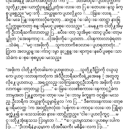
ငါ့အေဖနဲ႔ အသက်အတူတူဘ ဲက ွ…..” ဒီတခါဝင္ေျပာလိုက္တာက
သူတို႔ႏွစ္ေယာက္လုံးရန္႐ြံ႕တုံးေလးေတ ြ ေတေပးေနသူ ခ်က္
စူျဖစ္သည္။ “မင္းကို….ဘယ္သူကေျပာလို႔လ ဲ…..ေခြးေလးရ……”
ဒီေမးခ ြန္းၾကားလိုက္ရေတာ့….ဆတ္ကန ဲေခါင္းေထာင္ကာ နားစြ
င့္လိုက္သူကေတာ့ စန္းရီမပင္ျဖစ္ေလသည္။ “….မေန႔က ငါတို႔အိမ္
ကို ဦးဘရီႀကီးလာတယ္က ြ….ၿပီးေတာ့ သူအိမ္ေထာင္ျပဳေတာ့မ
ယ္ဆိုတ ဲ့အေၾကာင္း….ငါ့အဖိုးကိုေျပာတာ….ငါၾကားလာခဲ့ရတာ
…သံခဲရ….” “မင္းအဖိုးကို……သူကဘာကိစၥလာေျပာရတာတုံး….”
႐ြာက အလယ္တန္းေက်ာင္းမွာ ခုႏွစ္တန္းေရာက္ေနၿပီျဖစ္ေသာ
သံခဲက ေစ့ေစ့စပ္စပ္ေမးသည္။
“အဖိုးက ငါတို႔ကိုတခါကေျပာဖူးတယ္……သူတို႔ဒီ႐ြာကို ငယ္ငယ္
ကေျပာင္းလာၾကတုံးက အဲဒီဦးဘရီႀကီးရဲ႕အေဖန ဲ့ အတူတူ
လို႔ေျပာတယ္…..အရင္ကလည္းဝါကြၽတ္ရင္ဦးဘရီက အဖိုးကို လာ
လာကန္ေတာ့တယ္က ြ……..” ေခြးေလး၏စကားေၾကာင့္သံခဲက
ဘာမွအတ ြန႔္မတက္ေတာ့ေပမ ဲ့ေဘးမွ ခ်က္စူက ဝင္၍ေမးသ
ည္..ဦးဘရီက ဘယ္သူကိုယူမွာမို႔လ ဲက ြ…..” ဒီစကားၾကားေတာ့စ
န္းရီမလက္ထ ဲက အဝတ္ကိုဇလုံထ ဲပစ္ခ်ကာ ေကာင္ေလးေတ ြရွိရာ
ဖက္လွဲ႔၍ ေသေသခ်ာခ်ာ နားေထာင္လိုက္သည္။ “ငါေျပာလိုက္ရင္……မ
င္းတို႔အံ့ၾသသ ြားမွာဘ ဲ….” “ေျပာမွာသာေျပာစမ္းပါက
ြာ…..” “ဦးဘရီနဲ႔ယူမွာက ဟိုအပ်ိဳႀကီး မစိန္မွီေလက ြာ…..”