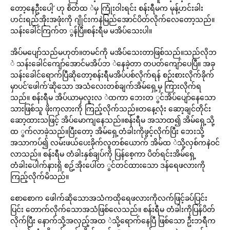
တော့နေဦးပေါ့’ ဟု စိတ်ထ ဲမှ ကြုံးဝါးရင်း စန်းရီမက မုန့်ဟင်းခါး
ဟင်းရည်အိုးအဖုံးကို ဂျိုင်းကနဲမြည်အောင်ပိတ်လိုက်လေတော့သည်။
သန်းခေါင်ကြက်တ ွန်ပြီ။စန်းရီမ မအိပ်သေးပါ။
အိပ်မပျော်သည်မဟုတ်။တမင်ကို မအိပ်သေးတာဖြစ်သည်။သည်လိုဘ
ဲ သန်းခေါင်ကျော်အောင်မအိပ်ဘ ဲနေခဲ့တာ တပတ်ကျော်ပေပြီ။ အခု
သန်းခေါင်ရောက်ပြီဆိုတော့စန်းရီမအိပ်ပစ်လိုက်ရန် စဉ်းစားလိုက်ခိုက်
မှာပင်‘ဖေါက်’ဆိုသော အသံလေးတစ်ချက်အိမ်ရှေ့မှ ကြားလိုက်ရ
သည်။ စန်းရီမ အိပ်ယာမှလူးလ ဲထကာ ဘေးတ ွင်အိပ်ပျော်နေသော
သားဖြစ်သူ ဖိုးကုလားကို ကြည့်လိုက်သည်။တနေ့လုံး ဆော့ချင်တိုင်း
ဆော့ထားသဖြင့် အိပ်မောကျနေသည်။စန်းရီမ အသာထ၍ အိမ်ရှေ့သို့
ထ ွက်လာခဲ့သည်။ပြီးတော့ အိမ်ရှေ့တံခါးကိုဖွင့်လိုက်ပြီး ဘေးသို့
အသာကပ်၍ လမ်းဖယ်ပေးခိုက်လူတစ်ယောက် အိမ်ထ ဲသို့လှစ်ကနဲဝင်
လာသည်။ စန်းရီမ တံခါးနှစ်ချပ်ကို ပြန်စေ့ကာ ပိတ်ရင်းအိမ်ရှေ့
တံခါးပေါက်နားရှိ စဥ့်အိုးပေါ်တ ွင်တင်ထားသော ဒန်ရေဖလားကို
ကြည့်လိုက်မိသည်။
စောစောက ဖေါက်ဆိုသောအသံကထိုရေဖလားကိုလက်ဖြင့်ခပ်ပြင်း
ပြင်း တောက်လိုက်သောအသံဖြစ်လေသည်။ စန်းရီမ တံခါးကိုပြန်ပိတ်
လိုက်ပြီး နောက်သို့အလှည့်အထ ဲသို့ရောက်နေပြီ ဖြစ်သော ဦးဘရီက