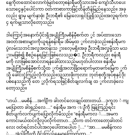
နေ့ကိုတထောင်လောက်မြတ်တော့စန်းရီမတို့သားအမိ ကျော်သီဟပေး
သောငွေနှင့်ပေါင်းကာ ဝတ်ကာစားကာဖြင့်တိန်တိန်မြည်နေသည်။ အခု
လည်း ရွာမှ မျက်နှာဖုံး ဦးဘရီ၏ မြေးလေးရှင်ပြုရှိသည်။အလှုရက်က
၄ ရက်မျှသာလိုတော့သည်။
ဒါကြောင့်အနောက်ပိုင်းရှိအပျိုကြီးမစိန်မှီစက်တ ွင် အပ်ထားသော
အဝတ်အစားများကိုယူရန်စန်းရီမ အိမ်မှထ ွက်လာခဲ့သည်။စန်းရီမက
ပွဲလမ်းသဘင်အလှုအတန်းသ ွားလေ့မရှိ။အခု ဦးဘရီအလှုမို့သာ မသ
ွားမဖြစ်၍ စီစဉ်နေရခြင်းဖြစ်လေသည�်. ဦးဘရီကလည်း စန်းရီ
မကို လာဖြစ်အောင်လာရန်ခေါ်ထားသည်မဟုတ်ပါလား။ စန်းရီမ
အပျိုကြီးမစိန်မှီစက်သို့ထ ွက်၍အလာခြံဝရောက်မှတဖက်မြေက ွက်
သို့ ခေါင်းငှဲ့ကြည့်လိုက်သည်။သူ့သားဖိုးကုလား ဘုတ်စုတို့အုပ်စုနှင့်ဒိုး
ပစ်နေသည်ကို တေ ွ့လိုက်ရသဖြင့်စိတ်ချလက်ချ ထ ွက်လာခဲ့လေ
တော့သည်။
“ဟယ်….မမစိန်…..အင်္ကျီက ခါးတင်လေးချုပ်ထားတယ်….ဒုက္ခဘ ဲ ကျ
မပြောတာ ခါးရှည်လေ…..” စန်းရီမ အက ၤျီကို ဖြန့်ကြည့်ရင်း
စိတ်ပျက်လက်ပျက်ပြောလိုက်မိသည်။ “စန်းရီမကလ ဲ…..အမက
ကောင်းမယ်ထင်လို့လုပ်လိုက်တာဟ….ညီးက တင်ကားတော့ခါးတင်
လေး ဝတ်ရင်တင်ပါးအလှပေါ်တာပေါ့ဟ ဲ့….” “အာ……မမစိန်ကလ
ဲ……အဲဒါကြီးကို ဝိုင်းကြည့်နေမှာကြောက်တာ….”