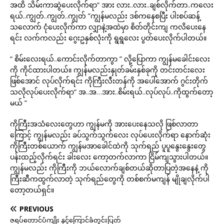
အထိ သိမ်းကာဆွဲပေးလိုက်ရာ“ အား လား..လား..ချစ်လိုက်တာ..ကလေး
ရယ်..ကျွတ်..ကျွတ်..ကျွတ် ”ကျွန်မလည်း ဒစ်ကနေစပြီး ပါးစပ်ဆန့်
သလောက် ငုံပေးလိုက်ကာ လျှာနဲ့အထဲမှာ စိတ်တိုင်းကျ ကလိပေးနေ
ရင်း လက်ကလည်း ဂွေးဥနှစ်လုံးကို ရွရွလေး ပွတ်ပေးလိုက်ပါတယ်။
“ စိမ်းလေးရယ်..ကောင်းလိုက်တာကွာ ” လို့ပြောကာ ကျွန်မခေါင်းလေး
ကို ကိုင်ထားပါတယ်။ ကျွန်မလည်းနှုတ်ခမ်းနှစ်ခုကို တင်းတင်းလေး
ဖြစ်အောင် လုပ်လိုက်ရင်း ကိုကြီးလီးတန်ကို အပေါ်အောက် ဂွင်းတိုက်
သလိုလုပ်ပေးလိုက်ရာ“ အ..အ…အား..စိမ်းရယ်..လုပ်လုပ်..ကိုထွက်တော့
မယ် ”
ကိုကြီးအသံလေးတွေဟာ ကျွန်မကို အားပေးနေသလို ဖြစ်လာတာ
ကြောင့် ကျွန်မလည်း ခပ်သွက်သွက်လေး လုပ်ပေးလိုက်ရာ နောက်ဆုံး
ကိုကြီးတစ်ယောက် ကျွန်မအာခေါင်ထဲကို သုက်ရည် ပူပူနွေးနွေးတွေ
ပန်းထည့်လိုက်ရင်း ခါးလေး ကော့တက်လာကာ ငြိမ်ကျသွားပါတယ်။
ကျွန်မလည်း ကိုကြီးကို ဘယ်လောက်ချစ်တယ်ဆိုတာပြတဲ့အနေနဲ့ ကို
ကြီးဆီကထွက်လာတဲ့ သုက်ရည်တွေကို တစ်စက်မကျန် မျိုချလိုက်ပါ
တော့တယ်ရှင်။
PREVIOUS
ဇရပ်တောင်ပံကျိုး နှင့်ကြောင်ခံတွင်းပြတ်