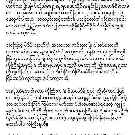
ထွက်လာပြီးအိုက်လို့အိမ်ရှေ့ခန်းမှာခဏထိုင်နေရင်းပြန်အလာမိစိမ်းတစ်
ယောက် အခန်းထဲကို ချောင်းနေတာကိုမြင်တော့ ခဏတော့ရပ်ကြည့်
နေလိုက်ပါတယ်။ သူလည်းသင့်တော်၏ မသင့်တော်၏စဉ်းစားနေရင်း
စောစောကကြည့်ထားတဲ့အပြာကားအရှိန်နဲ့မို့စိတ်ရိုင်းစိတ်မိုက်တွေဝင်
လာပါတော့တယ်။
ဒါကြောင့် မိစိမ်းနောက်ကို အသာလေးကပ်သွားပြီး ပါးစပ်လေးကို
အသာလက်ဝါးလေးနဲ့အုပ်လိုက်ပါတော့တယ်။ကျွန်မလည်း သူခိုးလူမိ
ဖြစ်သွားတာကြောင့် မျက်နှာတွေပါ ပူထူသွားပါတော့တယ်။ဒါပေမယ့်
ကိုကြီးနဲ့အခုလို မျက်နှာချင်းဆိုင် တွေ့လိုက်တော့ ကိုကြီးခံစားနေရတာ
ကို ချက်ခြင်းသဘောပေါက်လိုက်ပြီး ကိုကြီးခေါ်ရာအခန်းထဲကို မ
ငြင်းဆန်ပဲ လိုက်သွားခဲ့ပါတော့တယ်။
အခန်းထဲရောက်တော့ ကိုကြီးက ‘ချစ်တယ်စိမ်းရယ်’ လို့ဆိုကာပါးပြင်
လေးကို နမ်းလိုက်ပါတယ်။ ကျွန်မလည်း ကျေနပ်ပီတိတွေနဲ့ ကိုကြီးကို
သာ တင်းတင်းကြပ်ကြပ်လေး ဖက်ထားမိပါတယ်။တုန်ရီနေတဲ့ ကျွန်မ
နှုတ်ခမ်းလေးကို ကိုကြီးက သူ့နှုတ်ခမ်းထူထူကြီးတွေနဲ့ စုပ်ယူနမ်းရှိုက်
လိုက်ချိန်မတော့ အိုကျွန်မအသည်းတွေအူတွေ ပြောင်းပြန်လန်သွား
မတတ်ပါပဲ ကိုကြီးရယ်။