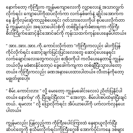
နောက်တော့ ကိုကြီးက ကျွန်မကျောလေးကို လျှာလေးနဲ့ အသာလျှက်
လိုက်ရင်း ကျောပေါ်ကိုထပ်လိုက်ကာ လက်နှစ်ဖက်နဲ့ ချိုင်းအောက်က
နေ နို့ကိုလှမ်းဆွဲကာညှစ်ပေးရင်း ဂုတ်သားလေးကိုပါ စုပ်ပေးလိုက်တာ
မို့ ကျွန်မလည်း အရသာပေါင်းစုံကို တစ်ပြိုင်နက်ခံစားရကာ ကိုကြီး
စိတ်ကြိုက်ဆောင့်နိုင်အောင်ဖင်ကို ကုန်းသထက်ကုန်းပေးနေမိပါတယ်။
“ အား..အား..အား..ကို..ကောင်းလိုက်တာ ”ကိုကြီးကလည်း ခါးကိုပြန်
ကိုင်လိုက်ရင်း ဆောင့်ချက်ပြင်းပြင်းလေးတွေ ဆောင့်ပေးနေရင်း
လက်ချောင်းလေးတွေကလည်း စအိုဝကိုပါ ကလိပေးနေတာမို့ ကျွန်မ
ဘယ်လိုမှ မခံစားနိုင်တော့ပဲ ခွေခေါက်ကျကာ တစ်ချီပြီးသွားပါတော့
တယ်။ ကိုကြီးကလည်း ခဏအနားပေးထားပါတယ်။ လီးတန်ကိုတော့
မချွတ်ဖူးပေါ့။
“ စိမ်း..ကောင်းလား ” လို့ မေးတော့ ကျွန်မခေါင်းလေးပဲ ညိတ်ပြနိုင်ပါ
တယ်။ နောက်မှ“ ကို..ပြီးချင်ပြီလား ”“ အေးကွာ.. စိမ်းပါးစပ်ထဲမှာပြီးချင်
တယ်.. ရမလား ” လို့ ပြောလိုက်ရင်း အိပ်ယာပေါ်ကို ပက်လက်လှန်ပေး
ပါတယ်။
ကျွန်မလည်း ပြန်လှည့်ကာ ကိုကြီးပေါင်ကြားထဲ နေရာယူလိုက်ပြီး
ဆံပင်တွေကို စုသိမ်းလိုက်ရင်းကိုကြီးဂွေးစိ အောက်ပိုင်းကနေ ဒစ်ဖျား