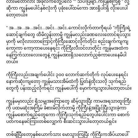
လားမတော်လား အခုလက်တွေ့ပဲလေ ”“ သိပါပြီဗျာ..ကဲပြန်စကြစို့ ” လို့
ဆိုကာ ကျွန်မပေါင်နှစ်လုံးကို ပုခုံးပေါ်ထမ်းကာ အားရှိပါးရှိ လိုးပေးပါ
တော့တယ်။
“ အ…အ…အ…အင်း…အင်း…အင်း..ကောင်းလိုက်တာကိုရယ် ”ကိုကြီးရဲ့
ဆောင့်ချက်တွေ ထိမိလွန်းတာမို့ ကျွန်မလည်းခဏလေးတောင်ရပ်သွား
မှာကို မလိုလားတာကြောင့်ကိုကြီးဆောင့်လိုက်တိုင်း စည်းချက်ကျကျ
ကော့ကာ ကော့ကာပေးနေရင်း ကိုကြီးလီးဝင်လာတိုင်း ကျွန်မအထဲက
နေကြွက်သားလေးတွေနဲ့ ကျွန်မအားရှိသလောက်ညှစ်ကာပေးနေမိပါ
တယ်။
ကိုကြီးလည်းအချက်ပေါင်း ၃၀၀ လောက်ဆက်တိုက် လုပ်ပေးနေရင်း
နောက်ဆုံးကျတော့ ကျွန်မသားအိမ်ထဲကို ပြွတ်နဲ့ထိုးသလို သုက်ရည်
တွေကို ပန်းထည့်လိုက်ရင်း ကျွန်မပေါ်ကို မှောက်ကျသွားပါတော့တယ်။
ကျွန်မမှာလည်း ရှိသမျှအကြောတွေ ဆိမ့်သွားပြီး ကာမအရသာထူးကြီး
ကို ပထမဆုံးအကြိမ် ခံစားမိလိုက်တာမို့ ကိုကြီးနဲ့အပြိုင်ပြီးသွားခဲ့ကာ
ကျွန်မစောက်ရည်တွေကော ကိုကြီးသုက်ရည်တွေပါပေါင်းကာ စောက်
ပတ်ကနေဖင်ကြားတစ်လျှောက် စီးဆင်းသွားပါတော့တယ်ရှင်။
တစ်ချီပြီးတော့နှစ်ယောက်သား မောသွားကြပြီး ကိုကြီးကအိပ်ယာပေါ်