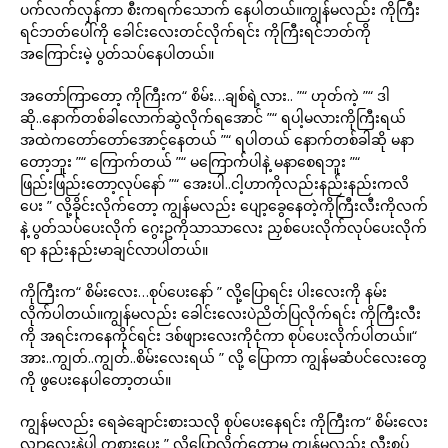
ပက်လက်လှန်ကာ စီးကရက်သောက် နေပါတယ်။ကျွန်မလည်း ကိုကြီး
ရင်ဘတ်ပေါ်ကို ခေါင်းလေးတင်လိုက်ရင်း ကိုကြီးရင်ဘတ်ကို
အကြောင်းမဲ့ ပွတ်သပ်နေပါတယ်။
အတော်ကြာတော့ ကိုကြီးက“ စိမ်း…ချစ်ရဲ့လား.. ”“ ဟုတ်ကဲ့ ”“ ဒါ
ဆို..နောက်တစ်ခါလောက်ဆွဲလိုက်ရအောင် ”“ ရပါ့မလားကိုကြီးရယ်
အထဲကတော်တော်အောင့်နေတယ် ”“ ရပါတယ် နောက်တစ်ခါဆို မနာ
တော့ဘူး ”“ ကြောက်တယ် ”“ မကြောက်ပါနဲ့ မနာစေရဘူး ”“
ဖြည်းဖြည်းတော့လုပ်နော် ”“ အေးပါ..ငါ့ဟာကိုလည်းနည်းနည်းကလိ
ပေး ” လို့ခိုင်းလိုက်တော့ ကျွန်မလည်း ပျော့ခွေနေတဲ့ကိုကြီးလီးကိုလက်
နဲ့ ပွတ်သပ်ပေးလိုက် ဂွေးဥကိုသာသာလေး ညှစ်ပေးလိုက်လုပ်ပေးလိုက်
ရာ နည်းနည်းမာချင်လာပါတယ်။
ကိုကြီးက“ စိမ်းလေး…စုပ်ပေးနော် ” လို့ပြောရင်း ပါးလေးကို နမ်း
လိုက်ပါတယ်။ကျွန်မလည်း ခေါင်းလေးပဲညိတ်ပြလိုက်ရင်း ကိုကြီးလီး
ကို အရင်းကနေကိုင်ရင်း ဒစ်ဖျားလေးကိုငုံကာ စုပ်ပေးလိုက်ပါတယ်။“
အား..ကျွတ်..ကျွတ်..စိမ်းလေးရယ် ” လို့ ပြောကာ ကျွန်မဆံပင်လေးတွေ
ကို ဖွပေးနေပါတော့တယ်။
ကျွန်မလည်း ရေခဲချောင်းစားသလို စုပ်ပေးနေရင်း ကိုကြီးက“ စိမ်းလေး
လျှာလေးနဲ့ပါ ကစားပေး ” လို့ပြောလိုက်တော့မှ ကျွန်မလည်း လီးစုပ်