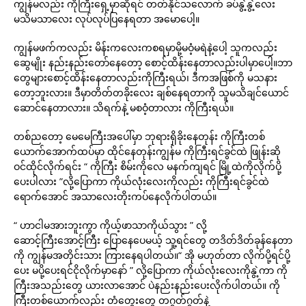
ကျွန်မလည်း ကိုကြီးရှေ့မှာဆိုရင် တတ်နိုင်သလောက် ခပ်နွဲ့နွဲ့လေး
မသိမသာလေး လုပ်လုပ်ပြနေရတာ အမောပေါ့။
ကျွန်မဖက်ကလည်း မိန်းကလေးကစရမှာမို့မဝံ့မရဲနဲ့ပေါ့ သူကလည်း
ဆွေမျိုး နည်းနည်းတော်နေတော့ စောင့်ထိန်းနေတာလည်းပါမှာပေါ့။ဘာ
တွေများစောင့်ထိန်းနေတာလည်းကိုကြီးရယ်၊ ဒီကအဖြစ်ကို မသနား
တော့ဘူးလား။ ဒီမှာတိတ်တခိုးလေး ချစ်နေရတာကို သူမသိချင်ယောင်
ဆောင်နေတာလား။ သိရက်နဲ့ မစဝံ့တာလား ကိုကြီးရယ်။
တစ်ညတော့ မေမေကြီးအပေါ်မှာ ဘုရားရှိခိုးနေတုန်း ကိုကြီးတစ်
ယောက်အောက်ထပ်မှာ ထိုင်နေတုန်းကျွန်မ ကိုကြီးရင်ခွင်ထဲ ဖြုန်းဆို
ဝင်ထိုင်လိုက်ရင်း “ ကိုကြီး စိမ်းကိုလေ မနက်ကျရင် မြို့ထဲကိုလိုက်ပို့
ပေးပါလား ”လို့ပြောကာ ကိုယ်လုံးလေးကိုလည်း ကိုကြီးရင်ခွင်ထဲ
ရောက်အောင် အသာလေးတိုးကပ်နေလိုက်ပါတယ်။
“ ဟာငါမအားဘူးကွာ ကိုယ့်ဖာသာကိုယ်သွား ” လို့
ဆောင့်ကြီးအောင့်ကြီး ပြောနေပေမယ့် သူ့ရင်တွေ တဒိတ်ဒိတ်ခုန်နေတာ
ကို ကျွန်မအတိုင်းသား ကြားနေရပါတယ်။“ အို မဟုတ်တာ လိုက်ပို့ရင်ပို့
ပေး မပို့ပေးရင်ငိုလိုက်မှာနော် ” လို့ပြောကာ ကိုယ်လုံးလေးကိုနွဲ့ကာ ကို
ကြီးအသည်းတွေ ယားလာအောင် ပဲနည်းနည်းပေးလိုက်ပါတယ်။ ကို
ကြီးတစ်ယောက်လည်း တံတွေးတွေ တဂွတ်ဂွတ်နဲ့