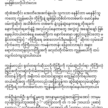
မှမဖြစ်သလိုပါဘဲလေ။
ထုံးစံအတိုင်း အေးတိအေးစက်နဲ့ပေါ့။ သူကသာ နေနိုင်တာ မနေနိုင်သူ
ကတော့ ကျွန်မပေါ့။ ကိုကြီးနဲ့ ချစ်ခြင်တဲ့စိတ်ကတစ်ဖက်၊ မောင်နှစ်မ
ဝမ်းကွဲဆိုတဲ့ အသိစိတ်က တစ်ဖက် နဲ့လွန်ဆွဲနေကာရှေ့တိုးရခက်
နောက်ဆုတ်ရခက်နဲ့မို့ အလုပ်လုပ်နေတာတွေ အလွဲလွဲ အချော်ချော် ဖြစ်
နေရပါတယ်။တစ်နေ့ မေမေကြီးက နောက်ဖေးမှာ ပစ္စည်းယူခိုင်းတော့ မ
နိုင်တာကြောင့် “ ကိုကြီးရေ ခဏလောက်ဒီမှာမနိုင်လို့ ” ဆိုကာ လှမ်းခေါ်
လိုက်တော့ ကိုကြီးလည်း ကမန်းကတန်း ပြေးဝင်လာရင်း အနား
ရောက်လာတုန်းပုံးကကြိုးစကို ခလုတ်တိုက်မိကာ ကျွန်မပေါ်ကို ထပ်
လျက်လဲကျသွားပါတယ်။
ကျွန်မလည်း ရုတ်တရက်ဆိုသလိုကိုကြီးကို လှမ်းဆွဲလိုက်ရာ ကိုကြီးလုံ
ခြည်စကိုသာဆွဲလိုက်မိတာကြောင့် ကိုကြီးလည်း လုံခြည်ကျွတ်ကာ
လီးတန် ကြီးကို အနီးကပ် ထင်ထင်ရှားရှား တွေ့မြင်လိုက်ရပါတော့
တယ်။ထို့အတူ ကိုကြီးကလည်းအရှိန်လွန်ကာ ဆွဲမိဆွဲရာလှမ်းဆွဲမိရာ
ကိုကြီးရဲ့လက်တစ်ဖက်ဟာ ကျွန်မနို့ပေါ်ကိုလာအုပ်နေပါတော့တယ်။
တစ်ဦးနဲ့တစ်ဦး ရှက်ရွံ့မှုတွေ အားနာမှုတွေနဲ့အတန်ကြာအောင် ဘာမှမ
လုပ်နိုင်ကြပါဘူး။ထစို ဥ ်“ ဟဲ့ကြာလကို တ် ာ ဒမီ ှာဝယသ် ူစောင့်
နေတယ ်” လ့ိုမေမေကြီးလမှ ်းအောလ် ကို ်တောမ့ ှလခူ ျင်းခွဲလ