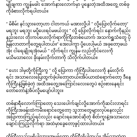
မျိုချကာ ကျွန်မခါး အောက်နားလောက်မှာ ပူနွေးတဲ့အထိအတွေ့ တစ်ခု
ကိုခံစားလိုက်ရပါတယ်။
“ မိစိမ်း နင်သွားတော့ဟာ ငါတကယ် မအားလို့ပါ ” လို့ပြောလိုက်တော့“
မရဘူး မရဘူး မပို့ပေးရင်မဖယ်ဘူး ” လို့ ပြောလိုက်ရင်း နောက်ကိုနည်း
နည်းလေး တိုးကပ်ပေးလိုက်ရာကိုကြီးတစ်ယောက် အသက်ရှူသံတွေ ပို
မြန်လာတာကိုတွေ့ရပါတယ်။“ အေးပါကွာ ပို့ပေးပါ့မယ် အခုတော့ဖယ်
အုံး ငါရေချိုးရအုံးမယ် ” လိုက်ရင်း ကျွန်မ လည်တိုင်လေးကို
မသိမသာလေး ခိုးနမ်းလိုက်တာကို သိလိုက်ပါတယ်။
“ ဟေး ဒါမှတို့ကိုကြီးကွ ” လို့ ပြောကာ ကိုကြီးပါးလေးကို နမ်းလိုက်
ရင်း အသာလေးပြေးထွက်ခဲ့ပါတော့တယ်။အိပ်ယာထဲရောက်တော့ ဒီနေ့
ကိုကြီးနဲ့ဖြစ်ခဲ့တဲ့ အထိအတွေ့အကြောင်းလေးတွေပဲ စဉ်းစားနေရင်း
တော်တော်နဲ့အိပ်လို့မပျော်ပါဘူး။
တစ်နာရီလောက်ကြာတော့ သေးပေါက်ချင်လို့အောက်ကိုဆင်းလာရင်း
ကိုကြီးအခန်းထဲကမီးရောင်တွေ့တော့ သူဘာတွေများလုပ်နေလည်း
အပြာကားကြည့်ရင်လည်း ချောင်းရအောင်ဆိုတဲ့ စိတ်ကူးနဲ့အသာလေး
ချောင်းကြည့်လိုက်ရာ အထဲမှာခွေတော့ဖွင့်ထားပါတယ်။
ကိုကြီးလည်းမရှိပါလား။အမှန်တော့ ကိုကြီးရှိပါတယ်။ အိမ်သာထဲက