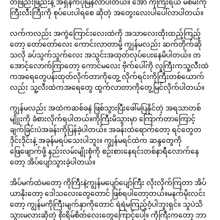
တဖြည်းဖြည်းနဲ့ အရှိန်ကပိုမြန်လာပါတယ်။ အော် ကိုကြီးရယ် မိစိမ်းကို
ကြီးလီးကြီးကို စုပ်ပေးပါရစေ ဆိုတဲ့ အတွေးလေးပါပေါ်လာပါတယ်။
လက်ကလည်း အကွဲကြောင်းလေးထဲကို အသာလေးထိုးထည့်ကြည့်
တော့ တော်တော်လေး ကောင်းလာတာမို့ ကျွန်မလည်း ဆက်တိုက်ဆို
သလို ခပ်သွက်သွက်လေး အသွင်းအထုတ်လုပ်ပေးနေမိပါတယ်။ တ
အောင့်လောက်ကြာတော့ ကောင်မလေး ဗိုက်ပေါ်ကို လူကြီးကသူ့လီးထဲ
ကအရေတွေပန်းထုတ်လိုက်တာကိုတွေ့ လိုက်ရင်းကိုကြီးတစ်ယောက်
လည်း သူ့လီးထဲကအရေတွေ ထွက်လာတာကိုတွေ့မြင်လိုက်ပါတယ်။
ကျွန်မလည်း အထဲကဆစ်ခနဲ ဖြစ်သွားပြီးဖေါ်မပြနိုင်တဲ့ အရသာတစ်
မျိုုးကို ခံစားလိုက်ရပါတယ်။ကိုကြီးမိသွားမှာ ကြောက်တာကြောင့်
ချက်ခြင်းပဲအခန်းကိုပြန်ခဲ့ပါတယ်။ အခန်းထဲရောက်တော့ ရင်တွေတ
ဒိုင်းဒိုင်းနဲ့ အခုန်မရပ်သေးပါဘူး။ ကျွန်မရင်ထဲက ဆန္ဒတွေကို
ဖြေဖျောက်ဖို့ နည်းလမ်းမျိုးစုံကို စဉ်းစားနေရင်းတစ်နာရီလောက်နေ
တော့ အိပ်ပျော်သွားခဲ့ပါတယ်။
အိပ်မက်ထဲမတော့ ကိုကြီးနဲ့ကျွန်မပျော်ပျော်ကြီး လိုးလိုက်ကြတာ အိပ်
ယာနိုးတော့ ဒေါသလေးတွေတောင် ဖြစ်ရပါတော့တယ်။မနက်မိုးလင်း
တော့ ကျွန်မကိုကြီးမျက်နှာကိုတောင် ရဲရဲမကြည့်ဝံ့ပါဘူးရှင်။ သူပဲသိ
သွားမလားဆိုတဲ့ စိုးရိမ်စိတ်လေးတွေကြောင့်ပေါ့။ ကိုကြီးကတော့ ဘာ