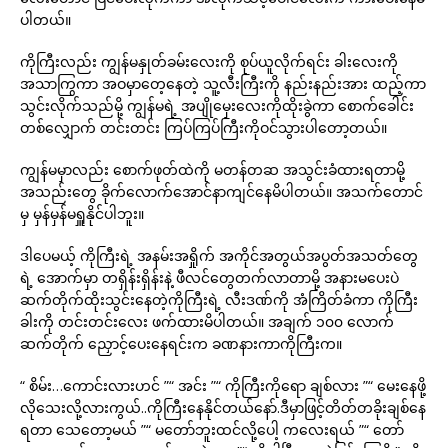
ပါတယ်။
ကိုကြီးလည်း ကျွန်မနှုတ်ခမ်းလေးကို စုပ်ယူလိုက်ရင်း ခါးလေးကို
အသာကြွကာ အဝမှာတေ့နေတဲ့ သူ့လီးကြီးကို နည်းနည်းအား ထည့်ကာ
သွင်းလိုက်သည်မို့ ကျွန်မရဲ့ အပျိုမှေးလေးကိုထိုးခွဲကာ စောက်ခေါင်း
တစ်လျှောက် တင်းတင်း ကြပ်ကြပ်ကြီးကိုဝင်သွားပါတော့တယ်။
ကျွန်မမှာလည်း စောက်ဖုတ်ထဲကို မတန်တဆ အသွင်းခံထားရတာမို့
အသည်းတွေ ခိုက်လောက်အောင်နာကျင်နေမိပါတယ်။ အသက်တောင်
မှ မှန်မှန်မရှူနိုင်ပါဘူး။
ဒါပေမယ့် ကိုကြီးရဲ့ အနမ်းအရှိုက် အကိုင်အတွယ်အပွတ်အသတ်တွေ
ရဲ့ အောက်မှာ တရှိန်းရှိန်းနဲ့ ဖီလင်တွေတက်လာတာမို့ အနားမပေးပဲ
ဆက်တိုက်ထိုးသွင်းနေတဲ့ကိုကြီးရဲ့ လီးဒဏ်ကို အံကြိတ်ခံကာ ကိုကြီး
ခါးကို တင်းတင်းလေး ဖက်ထားမိပါတယ်။ အချက် ၁၀၀ လောက်
ဆက်တိုက် ညှောင့်ပေးနေရင်းက ခဏနားကာကိုကြီးက။
“ စိမ်း…ကောင်းလားဟင် ”“ အင်း ”“ ကိုကြီးကိုရော ချစ်လား ”“ မေးနေဖို့
လိုသေးလို့လားကွယ်..ကိုကြီးနေနိုင်တယ်နော်.ဒီမှာဖြင့်တိတ်တခိုးချစ်နေ
ရတာ သေတော့မယ် ”“ မတော်ဘူးထင်လို့ပေါ့ ကလေးရယ် ”“ တော်