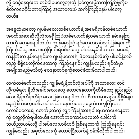
လို့ ဝေခွဲနေရင်းက တစ်ခါမှမတွေ့ဘူးတဲ့ မြင်ကွင်းမို့ဆက်ကြည့်ဖို့ကိုပဲ
စိတ်ကစေခိုင်းတာကြောင့် အသာလေးပဲ ဆက်ကြည့်နေမိ ပါတော့
တယ်။
အခွေထဲမှာတော့ ဂျပန်မလေးတစ်ယောက်နဲ့ အမေရိကန်တစ်ယောက်
အဝတ်အစားဆိုလို့လုံးဝမရှိကြပဲတစ်ယောက်နဲ့တစ်ယောက် နမ်းနေကြ
တာကို တွေ့နေရပါတယ်။ ကျွန်မမှာဖြင့် ရင်တွေတလှပ်လှပ်ဖြစ်ရင်း ကို
ကြီး ပဲသိသွားမလားဆိုပြီး စိုးရိမ်စိတ်တွေ ပါဝင်နေမိပါတယ်။ အမေရိ
ကန်ကြီးက နမ်းနေရင်းက ဂျပန်မလေးရဲ့ နို့လေးနှစ်လုံးကို ပါးစပ်နဲ့တစ်
လှည့် စီစို့ပေးလိုက်နေတာကို ကြည့်နေရင်း ကျွန်မလည်း ရင်ထဲမှာ
အမျိုးအမည်မသိတဲ့ ဝေဒနာတစ်ခုကိုစတင်ခံစားမိလာပါတယ်။
လက်တစ်ဖက်ကလည်း ကျွန်မရဲ့နို့တစ်လုံးပေါ်ကို အသာလေး တင်
လိုက်မိရင်း နို့သီးခေါင်းလေးတွေ ထောင်နေတာကိုထိမိတော့ နည်းနည်း
လေး ရှိန်းတိန်းတိန်း လေးဖြစ်သွားရပါတယ်။ စိတ်ထဲမှာလည်း နို့စို့ခံချင်
နေတဲ့စိတ်တွေပေါ်လာပါတယ်။ နောက်တော့ ခွေထဲကလူကြီးဟာ
ကောင်မလေးရဲ့ စောက်ဖုတ်ကို လျှာကြီးနဲ့အားရပါးရယက်ပေးနေတာ
ကို တွေ့လိုက်ရပါတယ်။ အောက်ကကောင်မလေးလဲ ခေါင်းကို
ဘယ်ညာယမ်းလို့ ပါးစပ်လေးဟစိဟစိ ဖြစ်နေတာကို ကြည့်နေရင်း
ကျွန်မလည်း အဖုတ်လေးကို ယောင်ပြီးလက်နဲ့ စမ်းမိလိုက်ပါတယ်။