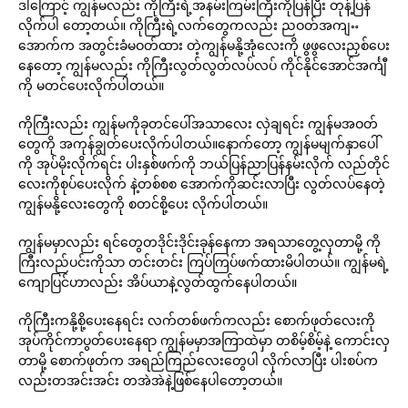
ဒါကြောင့် ကျွန်မလည်း ကိုကြီးရဲ့အနမ်းကြမ်းကြီးကိုပြန်ပြီး တုန့်ပြန်
လိုက်ပါ တော့တယ်။ ကိုကြီးရဲ့လက်တွေကလည်း ညဝတ်အကျႌ
အောက်က အတွင်းခံမဝတ်ထား တဲ့ကျွန်မနို့အုံလေးကို ဖွဖွလေးညှစ်ပေး
နေတော့ ကျွန်မလည်း ကိုကြီးလွတ်လွတ်လပ်လပ် ကိုင်နိုင်အောင်အင်္ကျီ
ကို မတင်ပေးလိုက်ပါတယ်။
ကိုကြီးလည်း ကျွန်မကိုခုတင်ပေါ်အသာလေး လှဲချရင်း ကျွန်မအဝတ်
တွေကို အကုန်ချွတ်ပေးလိုက်ပါတယ်။နောက်တော့ ကျွန်မမျက်နှာပေါ်
ကို အုပ်မိုးလိုက်ရင်း ပါးနှစ်ဖက်ကို ဘယ်ပြန်ညာပြန်နမ်းလိုက် လည်တိုင်
လေးကိုစုပ်ပေးလိုက် နဲ့တစ်စစ အောက်ကိုဆင်းလာပြီး လွတ်လပ်နေတဲ့
ကျွန်မနို့လေးတွေကို စတင်စို့ပေး လိုက်ပါတယ်။
ကျွန်မမှာလည်း ရင်တွေတဒိုင်းဒိုင်းခုန်နေကာ အရသာတွေ့လှတာမို့ ကို
ကြီးလည်ပင်းကိုသာ တင်းတင်း ကြပ်ကြပ်ဖက်ထားမိပါတယ်။ ကျွန်မရဲ့
ကျောပြင်ဟာလည်း အိပ်ယာနဲ့လွတ်ထွက်နေပါတယ်။
ကိုကြီးကနို့စို့ပေးနေရင်း လက်တစ်ဖက်ကလည်း စောက်ဖုတ်လေးကို
အုပ်ကိုင်ကာပွတ်ပေးနေရာ ကျွန်မမှာအကြာထဲမှာ တစိမ့်စိမ့်နဲ့ ကောင်းလှ
တာမို့ စောက်ဖုတ်က အရည်ကြည်လေးတွေပါ လိုက်လာပြီး ပါးစပ်က
လည်းတအင်းအင်း တအဲအဲနဲ့ဖြစ်နေပါတော့တယ်။