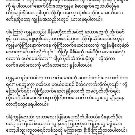
ကို ရ် ပါတယ။်နောက်ပိုင်းတော့ကျွန်မ ခံစားချက်တွေဘယ်လိုမှမ
ထိန်းချုပ်နိုင်တော့ပါဘူး။ကိုကြီးကတော့ ထုံးစံအတိုင်း အေးတိအေး
စက်နဲ့ဆိုတော့ ကျွန်မအသည်းတွေပါ ယားနေရပါတယ်။
ဒါကြောင့် ကျွန်မလည်း မိန်းမတို့တတ်အပ်တဲ့ မာယာတွေကို တိုက်စစ်
ဖွင့်ကာ အသုံးချရပါတော့တယ်။တစ်ညနေ ကိုကြီးဆိုင်စောင်နေတုန်း
ကျွန်မကိုကြီးနောက်ကနေ ကိုကြီးလက်မောင်းလေးကို ကျွန်မနို့တွေနဲ့ထိ
အောင်တမင် ဖက်လိုက်ရင်း“ ကိုကြီး မိစိမ်းကို အမ်ပီဖိုးး လေးတစ်လုံး
လောက် ဝယ်ပေးပါလား ”“ ငါ့မှာ ပိုက်ဆံသိပ်မပိုဘူး ” လို့ဆိုကာ
လက်မောင်းလေးကို မသိမသာလေး ရုန်းပါတယ်။
ကျွန်မလည်းတမင်တကာ လက်မောင်းကို ခပ်တင်းတင်းလေး ဖက်ထား
ရင်း“ မရဘူးကွာ ဝယ်ပေး မဝယ်ပေးရင် စိတ်ကောက်လိုက်မှာနော် ” လို့
ပြောလိုက်ရင်း ကိုကြီးလက်မောင်းနဲ့နို့လေးကို တမင်ပွတ်လိုက်ရင်း
ကိုယ်ကိုယိမ်းပေးလိုက်ရာ ကိုကြီးတစ်ယောက် တံတွေးတွေ မျိုချနေ
တာကိုတွေ့နေရပါတယ်။
ဒါနဲ့ကျွန်မလည်း အသာလေး ပြန်ခွာပေးလိုက်ပါတယ်။ ဒီနောက်ပိုင်း
တော့ ကိုကြီးတစ်ယောက် ကျွန်မကိုကြည့်တဲ့အကြည့်တွေ မရိုးသား
တော့ပါဘူး။လူလစ်ရင်လစ်သလို မကြာခဏ ခိုးခိုးကြည့်တတ်ပါတယ်။