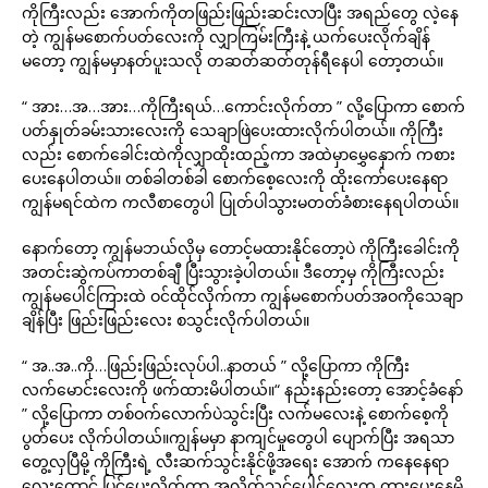
ကိုကြီးလည်း အောက်ကိုတဖြည်းဖြည်းဆင်းလာပြီး အရည်တွေ လဲ့နေ
တဲ့ ကျွန်မစောက်ပတ်လေးကို လျှာကြမ်းကြီးနဲ့ ယက်ပေးလိုက်ချိန်
မတော့ ကျွန်မမှာနတ်ပူးသလို တဆတ်ဆတ်တုန်ရီနေပါ တော့တယ်။
“ အား…အ…အား…ကိုကြီးရယ်…ကောင်းလိုက်တာ ” လို့ပြောကာ စောက်
ပတ်နှုတ်ခမ်းသားလေးကို သေချာဖြဲပေးထားလိုက်ပါတယ်။ ကိုကြီး
လည်း စောက်ခေါင်းထဲကိုလျှာထိုးထည့်ကာ အထဲမှာမွှေနှောက် ကစား
ပေးနေပါတယ်။ တစ်ခါတစ်ခါ စောက်စေ့လေးကို ထိုးကော်ပေးနေရာ
ကျွန်မရင်ထဲက ကလီစာတွေပါ ပြုတ်ပါသွားမတတ်ခံစားနေရပါတယ်။
နောက်တော့ ကျွန်မဘယ်လိုမှ တောင့်မထားနိုင်တော့ပဲ ကိုကြီးခေါင်းကို
အတင်းဆွဲကပ်ကာတစ်ချီ ပြီးသွားခဲ့ပါတယ်။ ဒီတော့မှ ကိုကြီးလည်း
ကျွန်မပေါင်ကြားထဲ ဝင်ထိုင်လိုက်ကာ ကျွန်မစောက်ပတ်အဝကိုသေချာ
ချိန်ပြီး ဖြည်းဖြည်းလေး စသွင်းလိုက်ပါတယ်။
“ အ..အ..ကို…ဖြည်းဖြည်းလုပ်ပါ..နာတယ် ” လို့ပြောကာ ကိုကြီး
လက်မောင်းလေးကို ဖက်ထားမိပါတယ်။“ နည်းနည်းတော့ အောင့်ခံနော်
” လို့ပြောကာ တစ်ဝက်လောက်ပဲသွင်းပြီး လက်မလေးနဲ့ စောက်စေ့ကို
ပွတ်ပေး လိုက်ပါတယ်။ကျွန်မမှာ နာကျင်မှုတွေပါ ပျောက်ပြီး အရသာ
တွေ့လှပြီမို့ ကိုကြီးရဲ့ လီးဆက်သွင်းနိုင်ဖို့အရေး အောက် ကနေနေရာ
လေးတောင် ပြင်ပေးလိုက်ကာ အလိုက်သင့်ပေါင်လေးက ကားပေးနေမိ