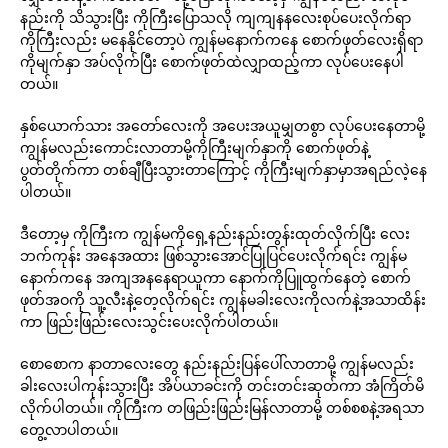
နည်းကို သိသွားပြီး ကိုကြီးပြောသလို ကျကျနနလေးစုပ်ပေးလိုက်ရာ
ကိုကြီးလည်း မနေနိုင်တော့ပဲ ကျွန်မနောက်ကနေ စောက်ဖုတ်လေးရှိရာ
ကိုမျက်နှာ အပ်လိုက်ပြီး စောက်ဖုတ်ထဲလျှာထည့်ကာ လုပ်ပေးနေပါ
တယ်။
နှစ်ယောက်သား အတော်လေးကို အပေးအယူမျှတစွာ လုပ်ပေးနေတာမို့
ကျွန်မလည်းကောင်းလာတာမို့ကိုကြီးမျက်နှာကို စောက်ဖုတ်နဲ့
ပွတ်တိုက်ကာ တစ်ချီပြီးသွားတာကြောင့် ကိုကြီးမျက်နှာမှာအရည်လဲ့နေ
ပါတယ်။
ဒီတော့မှ ကိုကြီးက ကျွန်မကိုရှေ့နည်းနည်းတွန်းထုတ်လိုက်ပြီး လေး
ဘက်ကုန်း အနေအထား ဖြစ်သွားအောင်ပြုပြင်ပေးလိုက်ရင်း ကျွန်မ
နောက်ကနေ အကျအနနေရာယူကာ နောက်ကိုပြူထွက်နေတဲ့ စောက်
ဖုတ်အဝကို သူ့လီးနဲ့တေ့လိုက်ရင်း ကျွန်မခါးလေးကိုလက်နဲ့အသာထိန်း
ကာ ဖြည်းဖြည်းလေးသွင်းပေးလိုက်ပါတယ်။
စောစောက နာတာလေးတွေ နည်းနည်းပြန်ပေါ်လာတာမို့ ကျွန်မလည်း
ခါးလေးပါကုန်းသွားပြီး အိပ်ယာခင်းကို တင်းတင်းဆုတ်ကာ အံကြိတ်မိ
လိုက်ပါတယ်။ ကိုကြီးက တဖြည်းဖြည်းမြန်လာတာမို့ တစ်စစနဲ့အရသာ
တွေ့လာပါတယ်။