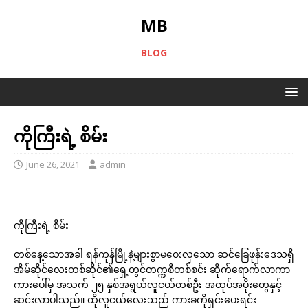
MB
BLOG
ကိုကြီးရဲ့ စိမ်း
June 26, 2021
admin
ကိုကြီးရဲ့ စိမ်း
တစ်နေ့သောအခါ ရန်ကုန်မြို့နဲ့များစွာမဝေးလှသော ဆင်ခြေဖုန်းဒေသရှိ
အိမ်ဆိုင်လေးတစ်ဆိုင်၏ရှေ့တွင်တက္ကစီတစ်စင်း ဆိုက်ရောက်လာကာ
ကားပေါ်မှ အသက် ၂၅ နှစ်အရွယ်လူငယ်တစ်ဦး အထုပ်အပိုးတွေနှင့်
ဆင်းလာပါသည်။ ထိုလူငယ်လေးသည် ကားခကိုရှင်းပေးရင်း