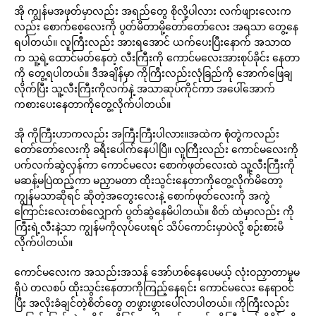
အို ကျွန်မအဖုတ်မှာလည်း အရည်တွေ စိုလို့ပါလား လက်ဖျားလေးက
လည်း စောက်စေ့လေးကို ပွတ်မိတာမို့တော်တော်လေး အရသာ တွေ့နေ
ရပါတယ်။ လူကြီးလည်း အားရအောင် ယက်ပေးပြီးနောက် အသာထ
က သူ့ရဲ့ထောင်မတ်နေတဲ့ လီးကြီးကို ကောင်မလေးအားစုပ်ခိုင်း နေတာ
ကို တွေ့ရပါတယ်။ ဒီအချိန်မှာ ကိုကြီးလည်းလုံခြည်ကို အောက်ဖြေချ
လိုက်ပြီး သူ့လီးကြီးကိုလက်နဲ့ အသာဆုပ်ကိုင်ကာ အပေါ်အောက်
ကစားပေးနေတာကိုတွေ့လိုက်ပါတယ်။
အို ကိုကြီးဟာကလည်း အကြီးကြီးပါလား။အထဲက စုံတွဲကလည်း
တော်တော်လေးကို ခရီးပေါက်နေပါပြီ။ လူကြီးလည်း ကောင်မလေးကို
ပက်လက်ဆွဲလှန်ကာ ကောင်မလေး စောက်ဖုတ်လေးထဲ သူ့လီးကြီးကို
မဆန့်မပြဲထည့်ကာ မညှာမတာ ထိုးသွင်းနေတာကိုတွေ့လိုက်မိတော့
ကျွန်မသာဆိုရင် ဆိုတဲ့အတွေးလေးနဲ့ စောက်ဖုတ်လေးကို အကွဲ
ကြောင်းလေးတစ်လျှောက် ပွတ်ဆွဲနေမိပါတယ်။ စိတ် ထဲမှာလည်း ကို
ကြီးရဲ့လီးနဲ့သာ ကျွန်မကိုလုပ်ပေးရင် သိပ်ကောင်းမှာပဲလို့ စဉ်းစားမိ
လိုက်ပါတယ်။
ကောင်မလေးက အသည်းအသန် အော်ဟစ်နေပေမယ့် လုံးဝညှာတာမှုမ
ရှိပဲ တလစပ် ထိုးသွင်းနေတာကိုကြည့်နေရင်း ကောင်မလေး နေရာဝင်
ပြီး အလိုးခံချင်တဲ့စိတ်တွေ တဖွားဖွားပေါ်လာပါတယ်။ ကိုကြီးလည်း