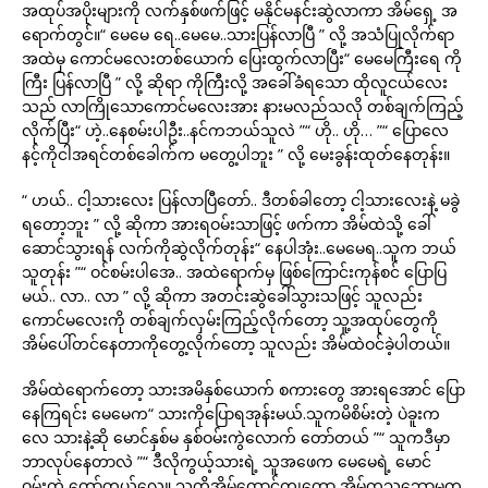
အထုပ်အပိုးများကို လက်နှစ်ဖက်ဖြင့် မနိုင်မနင်းဆွဲလာကာ အိမ်ရှေ့ အ
ရောက်တွင်။“ မေမေ ရေ..မေမေ..သားပြန်လာပြီ ” လို့ အသံပြုလိုက်ရာ
အထဲမှ ကောင်မလေးတစ်ယောက် ပြေးထွက်လာပြီး“ မေမေကြီးရေ ကို
ကြီး ပြန်လာပြီ ” လို့ ဆိုရာ ကိုကြီးလို့ အခေါ်ခံရသော ထိုလူငယ်လေး
သည် လာကြိုသောကောင်မလေးအား နားမလည်သလို တစ်ချက်ကြည့်
လိုက်ပြီး“ ဟဲ့..နေစမ်းပါဦး..နင်ကဘယ်သူလဲ ”“ ဟို.. ဟို… ”“ ပြောလေ
နင့်ကိုငါအရင်တစ်ခေါက်က မတွေ့ပါဘူး ” လို့ မေးခွန်းထုတ်နေတုန်း။
“ ဟယ်.. ငါ့သားလေး ပြန်လာပြီတော်.. ဒီတစ်ခါတော့ ငါ့သားလေးနဲ့ မခွဲ
ရတော့ဘူး ” လို့ ဆိုကာ အားရဝမ်းသာဖြင့် ဖက်ကာ အိမ်ထဲသို့ ခေါ်
ဆောင်သွားရန် လက်ကိုဆွဲလိုက်တုန်း“ နေပါအုံး..မေမေရ..သူက ဘယ်
သူတုန်း ”“ ဝင်စမ်းပါအေ.. အထဲရောက်မှ ဖြစ်ကြောင်းကုန်စင် ပြောပြ
မယ်.. လာ.. လာ ” လို့ ဆိုကာ အတင်းဆွဲခေါ်သွားသဖြင့် သူလည်း
ကောင်မလေးကို တစ်ချက်လှမ်းကြည့်လိုက်တော့ သူ့အထုပ်တွေကို
အိမ်ပေါ်တင်နေတာကိုတွေ့လိုက်တော့ သူလည်း အိမ်ထဲဝင်ခဲ့ပါတယ်။
အိမ်ထဲရောက်တော့ သားအမိနှစ်ယောက် စကားတွေ အားရအောင် ပြော
နေကြရင်း မေမေက“ သားကိုပြောရအုန်းမယ်.သူကမိစိမ်းတဲ့ ပဲခူးက
လေ သားနဲ့ဆို မောင်နှစ်မ နှစ်ဝမ်းကွဲလောက် တော်တယ် ”“ သူကဒီမှာ
ဘာလုပ်နေတာလဲ ”“ ဒီလိုကွယ့်သားရဲ့ သူအဖေက မေမေရဲ့ မောင်
ဝမ်းကွဲ တော်တယ်လေ။ သူတို့အိမ်ထောင်ကျတော့ အိမ်ကသဘောမတူ