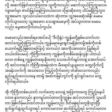
လို့ အဆက်ဖြတ်ထားကြတာ။ သူတို့ကလည်း မဆက်သွယ်ကြဘူးလေ။
ပဲခူးဖက်မှာ ဇာတ်မြုပ်နေကြတယ်လေ။ ဟိုမှာဆိုတော့ သိပ်မရှိကြဘူး။
သူ့အမေက သူငယ်ငယ်လေးထဲက ဆုံးတာ။ သူ့အဖေဆုံးခါနီး မေမေ
လိုက်သွားတော့ သူ့အဖေက သေချာမေမေ့ကို အပ်သွားတာ။ မေမေ
လည်း မွေးစားလိုက်တယ်ကွယ်။
မေမေလည်းအဖော်ရအောင်ပေါ့ ”ဒီလိုနဲ့ပဲ ကျွန်မတို့နှစ်ယောက်ဟာ
စတင်တွေ့ဆုံခဲ့ကြပါတယ်။ ကျွန်မမှာမွေးချင်းမရှိခဲ့တာမို့အစ်ကိုတစ်
ယောက်ရပြီ ဖြစ်တာကြောင့် တကယ်ပဲ အားကိုးအားထား ပြုမိရပါ
တယ်။ဒါပေမယ့် ကိုကြီးကတော့ ကျွန်မကိုတစိမ်းဆန်လွန်း ပါတယ်
လေ။ တစ်နေ့ ကျွန်မတရေးနိုးတော့ သေးပေါက်ချင်တာနဲ့ အောက်ထပ်
ကို ဆင်းလာရင်း ကိုကြီးအခန်းထဲက မီးရောင်ပျပျလေး တွေ့လိုက်လို့
အခန်းဘက်ကို အသာလေး ကြည့်လိုက်တော့ တံခါးလေးကလည်း
နည်းနည်းလေးဟနေ တာမို့ အထဲကမြင်ကွင်းကို ရှင်းရှင်းလေး တွေ့
လိုက်ရပါတယ်။
အို ကိုကြီးတစ်ယောက် လက်တော့ လေးနဲ့ အပြာကားတွေ ကြည့်နေပါ
လား။ နားကလည်း နားကျပ်တပ်ထားလို့ကျွန်မ ဆင်းလာတာကို သူမသိ
တာ ဖြစ်လိမ့်မယ်ထင်တယ်။ ကျွန်မလည်း ဒိတ်ခနဲရင်တွေဖိုသွားပြီး
ရှက်ရှက်နဲ့ထွက်သွားရင် ကောင်းမလား။ ဆက်ကြည့်ရင် ကောင်းမလား